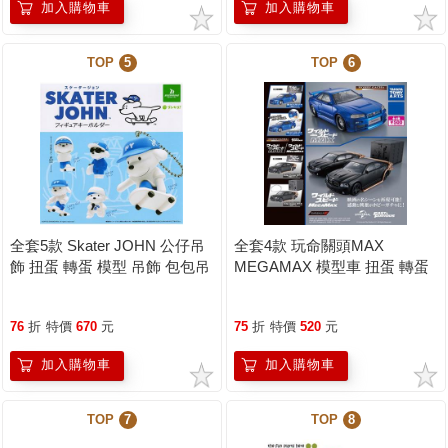
加入購物車
加入購物車
TOP
5
TOP
6
全套5款 Skater JOHN 公仔吊
全套4款 玩命關頭MAX
飾 扭蛋 轉蛋 模型 吊飾 包包吊
MEGAMAX 模型車 扭蛋 轉蛋
飾 滑板小狗 狗狗
模型 玩具車 小汽車 迷你模型
BUSHIROAD
TAKARA TOMY
76
折
特價
670
元
75
折
特價
520
元
加入購物車
加入購物車
TOP
7
TOP
8