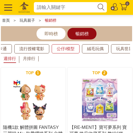
0
首頁
＞
玩具親子
＞
暢銷榜
即時榜
暢銷榜
卡通
流行授權電影
公仔/模型
絨毛玩偶
玩具世界
週排行
月排行
TOP
1
TOP
2
隨機1款 解體拼圖 FANTASY
【RE-MENT】寶可夢系列 寶