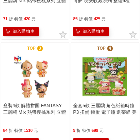
三麗鷗 Mix 熱帶櫻桃系列 立體
可夢 晚安收藏系列 整組6種
拼圖 盒玩 公仔 模型 凱蒂貓 酷
洛米 帕恰狗 美樂蒂 KAITAI
71
折
特價
420
元
85
折
特價
425
元
加入購物車
加入購物車
TOP
3
TOP
4
盒裝4款 解體拼圖 FANTASY
全套5款 三麗鷗 角色紙箱時鐘
三麗鷗 Mix 熱帶櫻桃系列 立體
P3 扭蛋 轉蛋 電子鐘 凱蒂貓 美
拼圖 盒玩 公仔 模型 凱蒂貓 酷
樂蒂 酷洛米 帕恰狗 大耳狗
洛米 帕恰狗 美樂蒂 KAITAI
KITAN 奇譚
84
折
特價
1510
元
9
折
特價
699
元