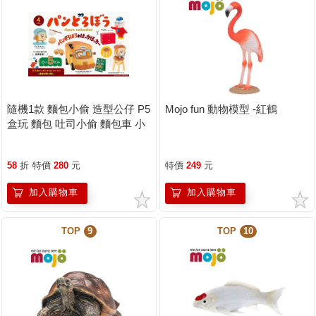
隨機1款 麵包小偷 造型公仔 P5
Mojo fun 動物模型 -紅鶴
盒玩 麵包 吐司小偷 麵包車 小
豬 菠蘿麵包 kenelephant
58
折
特價
280
元
特價
249
元
加入購物車
加入購物車
TOP
9
TOP
10