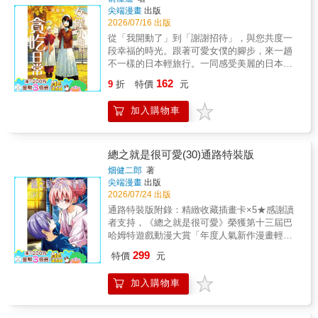
深的悔恨度過漫長歲月後，桂子在臨終之際，
尖端漫畫
出版
向學生若菜吐露這段往事。將少女們的希望串
2026/07/16 出版
連起來的青春塗鴉最終章。© Takako Shimura
從「我開動了」到「謝謝招待」，與您共度一
2024 / OHTA PUBLISHING COMPANY
段幸福的時光。跟著可愛女僕的腳步，來一趟
不一樣的日本輕旅行。一同感受美麗的日本街
道以及人情的溫暖。【故事簡介】於英國宅邸
162
9
折
特價
元
工作的女僕‧雀來到日本已有半年，季節從烈日
高照的仲夏漸漸變為陽光和煦的初秋。不過秋
加入購物車
天首先讓人聯想到的就是食慾的季節!!結果也確
實不負眾望，諸如新米、烤地瓜和葡萄等等，
讓人能全面感受到秋天的魅力♪雀甚至獨自踏上
波瀾壯闊的大冒險，每天都過得無比充實！由
總之就是很可愛(30)通路特裝版
非日常的女僕小姐為大家帶來的貪吃日常漫畫
畑健二郎
著
第４集暖心登場！◎透過本書來一場日本平民
尖端漫畫
出版
美食之旅！本書真實呈現日本街景、房屋場景
2026/07/24 出版
更是細心考究。不管是新奇的、抑或令人懷念
通路特裝版附錄：精緻收藏插畫卡×5★感謝讀
的日本街道都將完美呈現在您眼前。◎搶先預
者支持，《總之就是很可愛》榮獲第十三屆巴
習，美食當前的最佳旅遊指南！面對稀奇古怪
哈姆特遊戲動漫大賞「年度人氣新作漫畫輕小
的日本攤販美食感到手足無措嗎？鯛魚燒該從
說」銀賞!!★動畫第二季「女子高中篇」歡樂獻
299
「頭」吃還是從「尾巴」吃？章魚燒、糰子該
特價
元
映！★《旋風管家》作者畑健二郎強勢回歸！
怎麼吃才不會弄到破破爛爛又滿嘴狼狽!?藉著
★胃痛NO！黨爭OUT！毫不掩飾愛意的新形態
女僕小雀的麻雀旅遊指南書，讓您享受美食不
加入購物車
戀愛喜劇，甜蜜開幕！請以妳的永恆實現我的
卡卡。◎極致療癒！最幸福的「吃播」就藏在
心願吧造訪由崎家的栞帶來了一份過往的遺
這本漫畫中！滿滿女僕小姐的可愛表情， 不論
物。究竟那些生命碎片，又將訴說出何等珍貴