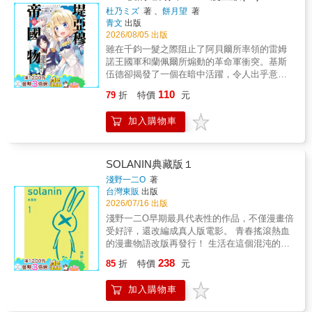
杜乃ミズ
著 、
餅月望
著
青文
出版
2026/08/05 出版
雖在千鈞一髮之際阻止了阿貝爾所率領的雷姆
諾王國軍和蘭佩爾所煽動的革命軍衝突。基斯
伍德卻揭發了一個在暗中活躍，令人出乎意料
的國家！制裁（？）了應該受罰的對象後，為
110
79
折
特價
元
了救出宰相多諾凡，米雅闖進據說關押著宰相
的宅邸。潛藏在反復上演的悲劇背後的「勢
加入購物車
力」究竟是──第一部「斷頭台的公主」邁向完
結！前廢柴公主對抗命運，一生中最精彩的改
變歷史奇幻故事！本書特色★本作在「小説家
になろう」累計突破一億PV！★為了避免再度
SOLANIN典藏版１
被送上斷頭台，廢柴公主將利用前世的記憶對
淺野一二O
著
抗命運!!!★卷末也有收錄全新繪製的特別漫畫
台灣東販
出版
＆原作者所全新撰寫的小說喔！★系列作紙本
2026/07/16 出版
+電子日本累積突破220萬部！★同名小說熱賣
淺野一二O早期最具代表性的作品，不僅漫畫倍
中!!改編動畫版大受好評～
受好評，還改編成真人版電影。 青春搖滾熱血
的漫畫物語改版再發行！ 生活在這個混沌的當
下，我們的青春狂想曲──進入社會第二年，種
238
85
折
特價
元
田與芽衣子的快樂卻又帶著苦澀的小小戀愛物
語──超越性別、世代，喚起真切共鳴與感動的
加入購物車
超話題作品!!