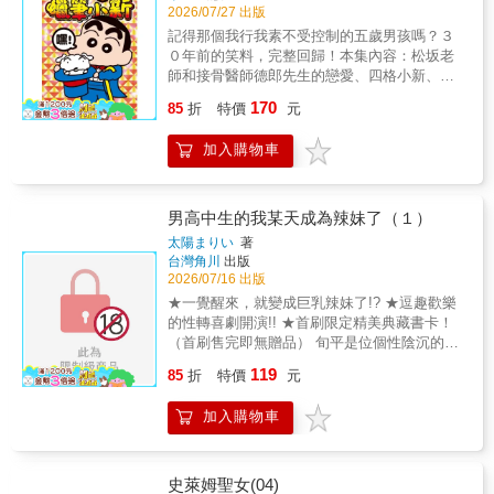
2026/07/27 出版
記得那個我行我素不受控制的五歲男孩嗎？３
０年前的笑料，完整回歸！本集內容：松坂老
師和接骨醫師德郎先生的戀愛、四格小新、小
葵活力大爆炸、夢冴勇敢追夢、幼稚園的新面
170
85
折
特價
元
孔、上尾老師初次聯誼、野原夫妻購屋往事等
等。首刷附錄明信片 約10*15cm 紙
加入購物車
男高中生的我某天成為辣妹了（１）
太陽まりい
著
台灣角川
出版
2026/07/16 出版
★一覺醒來，就變成巨乳辣妹了!? ★逗趣歡樂
的性轉喜劇開演!! ★首刷限定精美典藏書卡！
（首刷售完即無贈品） 旬平是位個性陰沉的男
高中生，某天被辣妹之神變成了巨乳辣妹！他
119
85
折
特價
元
覺得這副模樣沒辦法繼續就讀現在的學校，於
是，旬平的媽媽靠關係將他轉入女校⋯然而，
加入購物車
那所學校的學生和老師全都是辣妹──平時光是
和女生交談都有困難了，更別說還要和辣妹交
流⋯但是，如果要變回男兒身，就必須和學校
裡的辣妹交朋友，收集辣妹之力⋯旬平究竟能
史萊姆聖女(04)