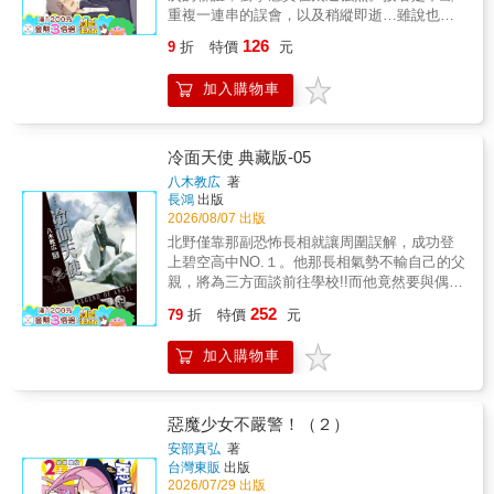
重複一連串的誤會，以及稍縱即逝…雖說也曾
下意識地逃離，但滿到胸口的心意再也壓抑不
126
9
折
特價
元
住了和男裝正妹的新感覺戀愛喜劇第十集！本
書特色★男性6人、女性0人的聯誼正式展開!?
加入購物車
★日本2022年10月播出真人版連續劇!!★日本
2024年10月播出動畫版也大受好評！
冷面天使 典藏版-05
八木教広
著
長鴻
出版
2026/08/07 出版
北野僅靠那副恐怖長相就讓周圍誤解，成功登
上碧空高中NO.１。他那長相氣勢不輸自己的父
親，將為三方面談前往學校!!而他竟然要與偶然
相遇的良子父親及特別生活輔導員．白瀧面對
252
79
折
特價
元
面…!?父親與兒子兩代都是好人的最〝恐怖〞
長相喜劇第５卷!!
加入購物車
惡魔少女不嚴警！（２）
安部真弘
著
台灣東販
出版
2026/07/29 出版