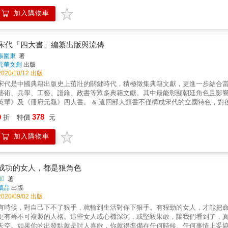
事件中扮演了重要角色。在沒有其他旁證的前提下，單獨使用蔣介石日記做闡
加入購物車
怪誕又荒謬。 & 他不探究歷史背景、一昧堆疊史料的壞毛病，常欠缺前後連貫性，讀來吃力且前後矛盾。他只能針對一個時間點的一件史事
做評述，顯少能對一段時間的歷史有宏觀而深刻的理解，缺乏對事件全域的分析。僅憑日記立
本書揭示的並非一字不改的簡單抄襲，而是道出一般人看不出的高明抄襲手段，令人大開眼界。 & ◎本書也示範了史
言，即使是當事人的日記，也會有模糊、刪改、避而不談、作偽的可能。欠缺
宋代「四大書」編纂出版與流傳
不具學術價值。 & 專文推薦 & 盧建榮（知名歷史學家） & 推薦書評 & 李戡書為我們揭示了「曲學阿世」以及「為稻梁謀」的機會主義者臉
張圍東
著
孔。這種人以後會大抄台灣學者，自是不令人意外。在日記的限制方法論部分，
元華文創
出版
歷史學家） &
2020/10/12 出版
宋代是中國典籍出版史上茁壯的關鍵時代，積極徵集典籍文獻，更進一步結合
藝術、兵學、工藝、譜錄、政書等眾多典籍文獻。其中最能彰顯朝廷角色且影
華》及《冊府元龜》四大書。 & 這四部大類書不僅構成宋代的立國特色，對後世中國典籍文獻的保存、出版與流傳，更具有重要影響；明清二
代編纂各類大典，正是這種傳統的延續。充分說明宋代四大書在中國典籍出版史上的關鍵地位。 & 本書特色 & 本書兼
378
9
折
特價
元
加入購物車
成功的女人，都是狠角色

著
讀品
出版
2020/09/02 出版
有時候，對自己下不了狠手，就輪到生活對你下狠手。有狠勁的女人，才能把命
更有著不可複製的人格。這些女人或心機深沉，或堅毅果敢，讓我們看到了，
天空。如果你的出發點就是討人喜歡，你就得準備在任何時候、任何事情上妥協，而你將一事無成 ──柴契爾夫人 生