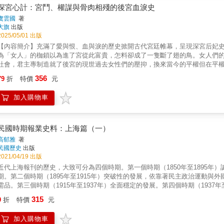
深宮心計：宮鬥、權謀與骨肉相殘的後宮血淚史
虞雲國
著
大旗
出版
2025/05/01 出版
【內容簡介】充滿了愛與恨、血與淚的歷史掀開古代宮廷帷幕，呈現深宮后妃
為「女人」的枷鎖以為進了宮從此富貴，怎料卻成了一隻斷了翅的鳥。女人們
社會，君主專制造就了後宮的現世過去女性們的壓抑，換來當今的平權但在平
制又為何會出現？
356
79
折
特價
元
加入購物車
民國時期報業史料：上海篇（一）
高郁雅
著
民國歷史
出版
2021/04/19 出版
近代上海報刊的歷史，大致可分為四個時期。第一個時期（1850年至1895
期。第二個時期（1895年至1915年）突破性的發展，依靠著民主政治運動
需品。第三個時期（1915年至1937年）全面穩定的發展。第四個時期（193
共內戰，致使言論空間遭到限縮，加上通貨膨脹問題，帶給報業極大的營運壓力
315
9
折
特價
元
空前的蕭條。 本書收集史料種類多元，如上海市檔案館檔案、報人回憶、報章雜誌文章等，分為三個主題： 壹、報業概況，包含上海報業的
基本特色、民初上海各大報的歷史、報業公會的運作。 貳、報館職工，可知報館各類職工的相關訊息，像是報館對印刷工學歷、工作時數、效
加入購物車
能、薪資的要求，也收錄了當時校對員工的合約，了解報館對校對工作的要求