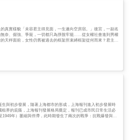
史的真實樣貌「未容君主得見面，一生遂向空房宿。」後宮，一副名
的無奈、倔強、爭寵，一切都只為掙脫牢籠……從女權社會進到男權
權的天秤面前，女性仍舊被過去的框架所束縛框架從何而來？君主專
年）誕生與初步發展，隨著上海都市的形成，上海報刊進入初步發展時
與外國租界的庇蔭，上海報刊發展格局奠定，報刊已成市民日常生活必
7年至1949年）萎縮與停滯，此時期發生了兩次的戰爭：抗戰爆發與國
，至1949年中國政局轉易，商業報紙遭到新政權軍管封閉，報界
。有關報館員工的待遇問題，可參考新聞報與申報兩報的員工待遇比