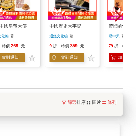
中國皇帝大傳
中國歷史大事記
帝國的惆悵
文化編
著
通鑑文化編
著
易中天
著
269
359
2
特價
元
9
折
特價
元
79
折
特價
貨到通知
貨到通知
加入購物
篩選
排序
圖片
條列