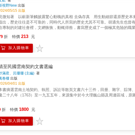
文歡
著
新視野New
出版
2024/05/15 出版
見微知著 以嶄新筆觸披露驚心動魄的真相 去偽存真 用生動細節還原歷史本來
指出，歷史往往是不可靠的，同時代人所寫的歷史尤其不可靠。胡適先生也曾
在專制的封建社會裡，文網恢恢，動輒得咎，書寫歷史成了一個極其危險的職
近代乃至現代，歷史仍然充滿了數不清的謎團。隨著時間的推移和史料的發現，
213
79
折
特價
元
區別真實的和虛構的、確定的和不確定的，以及可疑的和不能接受的。這就要
問。把那些或者是因為利誘和威脅，或者是出於某種政治需要，或者是因為偏
加入購物車
而背離了真實的歷史，一點一滴、持之以恆地去偽存真，恢復其本來面目，從
前人的使者。 & 說到底，歷史就是對細節真相的探究。然而，說出真相不是
某種意義上來說，就是「瞞」和「騙」的文化。它已經成了民族的心理痼疾，
歷史學家的勇氣和責任感，需要探索，需要發現。值得慶倖的是，近些年來，
清至民國雲南契約文書選編
按跡尋蹤，見微知著，決不妄加穿鑿，挖掘史料中的深層內涵，探尋歷史的本
舒滿君、呂珊珊 (主編)
著
體現了歷史學家的史膽、史識和史德。筆者有感於此，把近年來發表的有新意且
萬卷樓
出版
件知情者、親歷者的回憶，把僵硬的歷史還原為一個活生生的生命，變得有血
2026/04/01 出版
的調查和探索，使其重見天日並予以合適的評價；有些是根據逐漸解密的檔案
本書摘選雲南土地契約、執照、訴訟等散頁文書六十三件，田册、雜字、賩簿
有些是對歷史上某些事件、人物的說法、評價甚至是「定論」，根據作者的研
隆二十八年（1763）至一九五五年，來源集中於今大理巍山縣及周邊區域，
甚至顛倒的歷史，還其本來面目或重新顛倒過來。 & 本書所收入的文章思想
濫調，在這裡無處安身。閱讀本書猶如走進一個陌生的國度，新穎的景觀層出不
1800
人和專家們閱讀本書會受到領悟、啟發甚至震動，但本書主要還是以大眾為閱
9
折
特價
元
枯燥，注重文采，把平民化、生動性、可讀性和趣味性作為遴選文章的取向。
的追求。 & 應說明的是，本書分類完全是為閱讀方便，多數文章因意蘊的多
加入購物車
別長文做了一些刪節。書中所收文章大都是「一家之言」，不能完全代表編者出