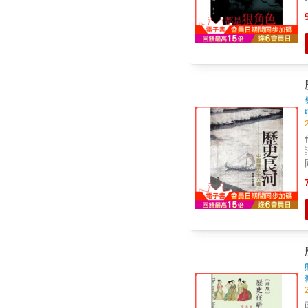
同」到
講
講