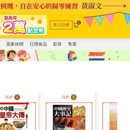
0
登入/註冊
電
居家休閒
日用食品
影音
售票
TOP
TOP
TOP
4
5