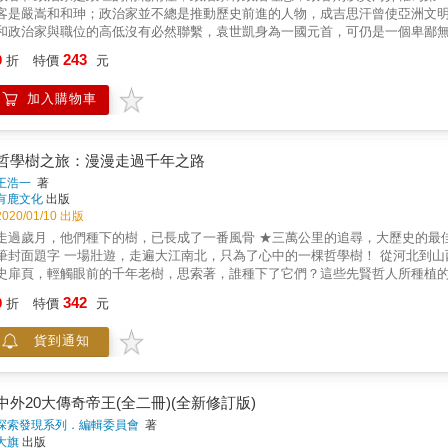
客是嚴嵩和和珅；政治家並不總是推動歷史前進的人物，成吉思汗曾使亞洲文
和政治家與職位的高低沒有必然聯繫，袁世凱身為一國元首，可仍是一個卑鄙
愛因斯坦曾說―― 在過去，左右政治決策的，幾乎完全是政治野心和追求經濟利益的欲望，而不是以專門知識和客觀思考為
243
9
折
特價
元
判斷。 中國在漫長五千年的歷史之中，從秦始皇嬴政到清末帝溥儀為止，總共出了三百五十多個皇帝，各代帝王的作為自有後代史學的公
論，對於賢者造福百姓不提，卻有人一上台就因「天下是咱家打來的」所以認
加入購物車
靈塗炭、慘不忍睹&hellip;&hellip; 儘管這些歷史的大車輪、早已被歲月的荒草所掩蓋，這些人物的骨骸也早已煙消雲散，但每每讓我們開卷之
後，往往心情激 動的不能自己，在掩卷之餘，又會忍不住扼腕長嘆，這就是―&mdash;歷
哲學樹之旅：漫漫走過千年之路
王浩一
著
有鹿文化
出版
2020/01/10 出版
過歲月，他們種下的樹，已長成了一番風骨 ★三萬公里的追尋，大歷史的最佳見證 ★百張親繪插圖＋詩文，人文風采滿溢 ★書法大師董陽孜親
字 一場壯遊，走遍大江南北，只為了心中的一棵哲學樹！ 從河北到山西，從河南到山東，從周朝到清朝，王浩一出入千年古城，走進歷
史扉頁，輕觸眼前的千年老樹，思索著，誰種下了它們？這些先賢哲人所種植
曾看清的歷史曾經！ 我在古樹旅行之中，觀賞了它們，撫觸了它們，也讚歎了它們。我知道它們不僅是很神奇的古樹，也是不容易說清楚的
342
9
折
特價
元
「較寬廣視野的歷史」。學院裡的歷史討論往往過於細緻繁瑣，我只是在旅行
絲萬縷的「線頭」。&mdash;&mdash;王浩一 【叔虞 X 太原晉祠 X 臥龍柏】 只見舊事成了凝固的斜影 英雄的腳印已在野塚之外 遊客喧囂，我
貨到通知
孤獨 【李世民 X 西安古觀音禪寺 X 銀杏】 終南山下的古禪寺，千年前有英雄繫馬 千年後，在寺前卸了鞍 我來磨劍 編織一個鏗鏘的唐
陽嵩陽書院 X 將軍柏】 他們數著樹幹的虯紋 數著月影下的皺紋 樹上的是千年青翠與蒼勁 樹下的，卻是花甲白髮與蹣跚 【六
惠能 X 嵩山初祖庵 X 古柏】 那罇村酒有些桂香 那件袈裟顯得老舊 那株古柏獨然孤寂 那座初祖庵，只有雲作伴 【歐陽脩 X 滁州醉翁亭 X 古
醉臥在北宋群山與南宋眾水之間 閒走著年輕的綠和傴僂著歲月的灰 【孔子 X 曲阜孔廟 X 古檜】 一位朝謁的小小旅人，已
中外20大傳奇帝王(全二冊)(全新修訂版)
能再東，這裡就是起點 二千五百年的歷史 從這裡足跡森森 【蘇東坡 X 常州藤花舊館 X 紫藤】 在惠州，老松林葬了朝雲，酒酹花退
探索發現系列．編輯委員會
著
無泉，無藥無友也無酒 在海上，舉杯遙敬入夢的乘鶴韓琦，預言北歸中原 在常州，人生無處不青山，乾杯！ 【皇太極 X
大旗
出版