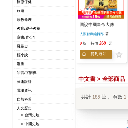
醫療保健
旅遊
宗教命理
圖說中國皇帝大傳
教育/親子教養
人類智庫編輯部
著
童書/青少年
269
9
折
特價
元
羅曼史
貨到通知
輕小說
漫畫
語言/字辭典
中文書 > 全部商品
藝術設計
電腦資訊
共計
185
筆， 頁數
1
自然科普
人文歷史
台灣史地
中國史地