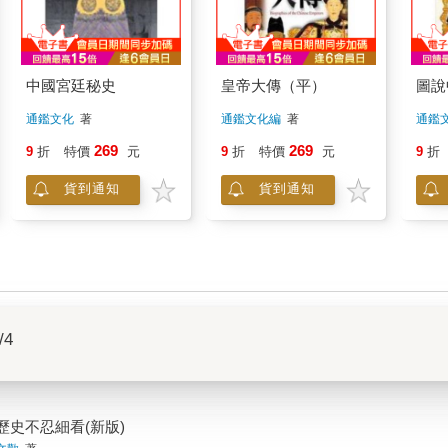
中國宮廷秘史
皇帝大傳（平）
圖說
通鑑文化
著
通鑑文化編
著
通鑑
269
269
9
折
特價
元
9
折
特價
元
9
折
貨到通知
貨到通知
/4
歷史不忍細看(新版)