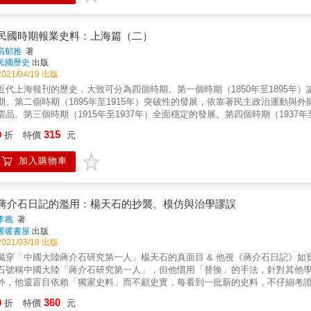
較表，包括報館職工每部門的人數、工作標準與計薪方式，皆有完整記錄。 參、新聞編採，包含報館收集訊息、編輯新聞的相關規定，詳盡介紹
從採訪、編輯、印刷、發行，報紙的出產環節均一一收錄。
民國時期報業史料：上海篇（二）
高郁雅
著
民國歷史
出版
2021/04/19 出版
近代上海報刊的歷史，大致可分為四個時期。第一個時期（1850年至1895
期。第二個時期（1895年至1915年）突破性的發展，依靠著民主政治運動
需品。第三個時期（1915年至1937年）全面穩定的發展。第四個時期（193
共內戰，致使言論空間遭到限縮，加上通貨膨脹問題，帶給報業極大的營運壓力
315
9
折
特價
元
空前的蕭條。 本書收集史料種類多元，如上海市檔案館檔案、報人回憶、報章雜誌文章，分成四個主題： 壹、報館營運，分析報館發行、廣
告、印刷等各種實際營運問題，以中國長年銷量第一的《新聞報》來看，計算
加入購物車
題可參考1947年上海申報派員到臺灣駐點，可見申報戰後在臺灣拓點所遭遇到的困難。 貳、記者職業，揭露了新聞工作者的職
律、稿費待遇等職涯問題，呈現當時對記者道德的討論，以及關於黃色新聞的流弊與記者報導的分寸等。 參
報人、戰爭威脅等報館的種種困難。 肆、小報，包含重要
蔣介石日記的濫用：楊天石的抄襲、模仿與治學謬誤
李戡
著
暖暖書屋
出版
2021/03/18 出版
穿「中國大陸蔣介石研究第一人」楊天石的真面目 & 他視《蔣介石日記》如寶藏，讓日記自己說話，自以為客觀科學，實則貽笑大方。 & 楊天
石號稱中國大陸「蔣介石研究第一人」，但他慣用「替換」的手法，針對其他
外，他還盲目依賴「獨家史料」而不顧史實，每看到一批新的史料，不仔細考
康的心態，造成了他治學的急躁和冒進，以致於不斷做出偏離史實的解讀。 & 他研究蔣介石的史學方法，盲目相信依賴、甚至「濫用」蔣介石日
360
9
折
特價
元
記。不看其他學者的研究成果、沒讀過美國檔案原文、也沒有核對英語原文，