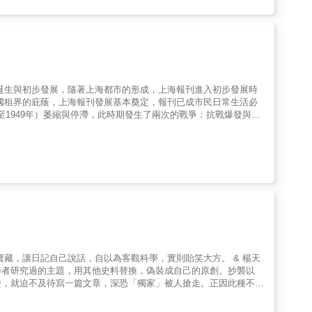
年）誕生與初步發展，隨著上海都市的形成，上海報刊進入初步發展時
與外國租界的庇蔭，上海報刊發展基本奠定，報刊已成市民日常生活必
7年至1949年）萎縮與停滯，此時期發生了兩次的戰爭：抗戰爆發與國
，至1949年中國政局轉易，商業報紙遭到新政權軍管封閉，報界
《新聞報》每份報紙的成本、批價、售價，如何靠廣告賺錢；營運問
業認同、工作紀
、管制與戰爭，論述新聞檢查、暗殺
小報的歷史與特色、管制小報、小報取材、小報經營、小報報人等內容。
學者研究過的主題，用其他史料替換，偽裝成自己的原創。抄襲以
證，就迫不及待寫一篇文章，深恐「獨家」被人搶走。正因此種不健
看不出翻譯的瑕疵，僅根據中方材料，就斷定蔣介石在一個國際談判