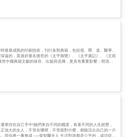
述，偏離了重點。最經典者，是他認為蔣介石參與了暗殺希特勒的計
論，何以能稱蔣介石研究第一人！ & 本書特色 & ◎
料的運用，不可僅用一家之
前後脈絡的掌握和多視角的比對，只會是史料的堆砌整理或斷章取
更是幫助有志史學工作者提升研究檔次的津梁。──盧建榮（知名
當時發展成熟的印刷技術，刊行各類典籍，包括儒、釋、道、醫學、
響深遠的，莫過於垂名後世的《太平御覽》、《太平廣記》、《文苑
融歷史、圖書、文獻整理各
專業領域，結合時代與制度等多個層面，揭示宋代重視文化，推動、發展的背景，過程及實績，是一部集大成而堅實的學術力作。 &
運掌控在自己手中!她們來自不同的國度，有著不同的人生經歷，
真正強大的女人，不管在哪裡，不管面對什麼，都能活出自己的一片
活對誰都是公平的，成功從來