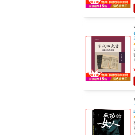
畫，
義，
英