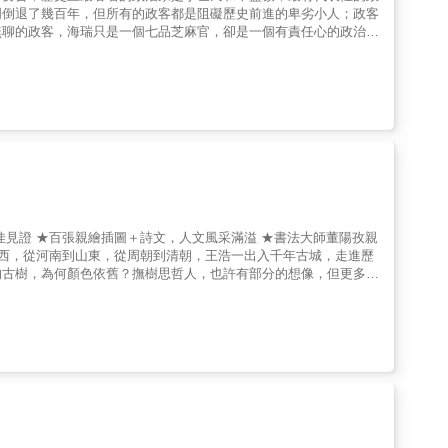
明倒退了幾百年，但所有的政客都是阻礙歷史前進的卑劣小人；政客
無聊的政客，海瑞只是一個七品芝麻官，卻是一個有責任心的政治
為「朕即天下」而忘乎所以、鑽營私慾、胡作非為，搞得民不聊生、
史在暗夜哭泣&hellip;&hellip;
的古樹，為何顏色依舊？撫樹思哲人，也許有部分的想像，但更多的
中輕鬆地走入歷史，以那些哲人們所種植的古樹，當是歷史現象背後