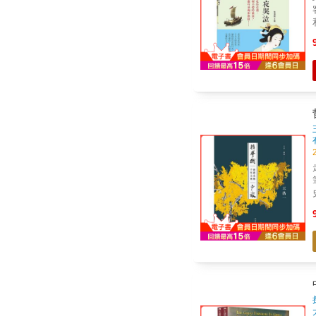
家。 著名的物理學者
依據的
生
走
筆封面題
是未
千
是唯一的
朝夢 【白居易 X 洛
祖
梅】 有一處文學山亭 
隱了來路 不
殘紅 在儋州，冬無炭夏