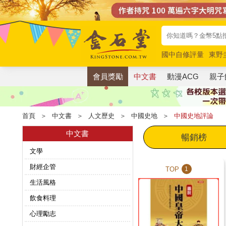
國中自修評量
東野
唯紅花綻放
奧德賽
會員獎勵
中文書
動漫ACG
親子
首頁
＞
中文書
＞
人文歷史
＞
中國史地
＞
中國史地評論
中文書
暢銷榜
文學
財經企管
TOP
1
生活風格
飲食料理
心理勵志