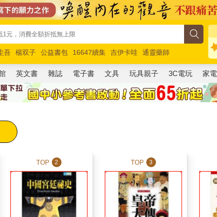
圭吾
楊双子
公益書包
16647續集
吉伊卡哇
通靈藥師
路邊攤新作
馬斯克
玩具總動員5
超慢跑
館
英文書
雜誌
電子書
文具
玩具親子
3C電玩
家
TOP
TOP
2
3