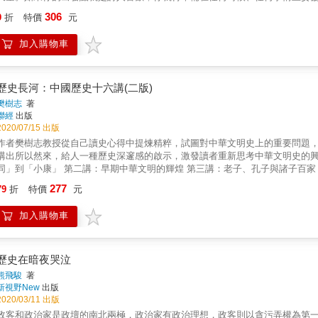
不是一件簡單的事，它需要一個女人從內而外的蛻變。這是一個成長的過程，
306
9
折
特價
元
邁向成功。這些「狠」角色，從另一個角度詮釋著歷史，詮釋著女性，讓人類
加入購物車
歷史長河：中國歷史十六講(二版)
樊樹志
著
聯經
出版
2020/07/15 出版
作者樊樹志教授從自己讀史心得中提煉精粹，試圖對中華文明史上的重要問題，進行具有深度和新意的解
講出所以然來，給人一種歷史深邃感的啟示，激發讀者重新思考中華文明史的興趣。 全書共有十六講，適合一般社會大眾閱讀。 第一
「小康」 第二講：早期中華文明的輝煌 第三講：老子、孔子與諸子百家 第四講：中華帝國的初建 第五講：經學、讖緯、清議、玄學 第六
：胡人漢化與漢化胡人的時代 第七講：唐：充滿活力的世界性帝國 第八講：帝國的衰落與分裂 第九講：繁榮與創造的黃金時代──宋朝 第十
277
79
折
特價
元
：儒學的新發展及其社會影響 第十一講：騎馬民族馳騁的時代 第十二講：明帝國的專制政治 第十三講：朋黨之爭與文人社團 第十四講：面向
海洋的時代 第十五講：中華帝國的末代王朝──清 第十六講：
加入購物車
歷史在暗夜哭泣
熊飛駿
著
新視野New
出版
2020/03/11 出版
政客和政治家是政壇的南北兩極，政治家有政治理想，政客則以貪污弄權為第