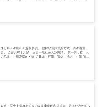
也是一個痛苦的過程。只有讓自己「狠」起來，才能將痛苦化為動力
枯燥的歷史權勢鬥爭中呈現繽紛的色彩。
讀。 他採取選擇重點方式，講深講透，
講：從「大
「夕陽無限好，只是近黃昏」
一要旨；歷史上最著名的政治家是李世民和華盛頓，最有代表性的政