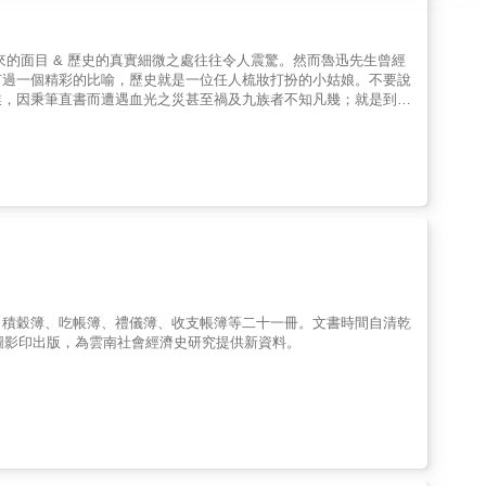
的面目 & 歷史的真實細微之處往往令人震驚。然而魯迅先生曾經
有過一個精彩的比喻，歷史就是一位任人梳妝打扮的小姑娘。不要說
業，因秉筆直書而遭遇血光之災甚至禍及九族者不知凡幾；就是到了
有些謎團才陸續地得以解開。 & 因此可以說，史家的任務就在於
求，史家須摒棄功利，獨立思考，嚴肅認真，不斷地對歷史進行追
見，或者是因為個人的感情和愛憎，或者是我們所無法知道的原因，
而使歷史成為時代的見證、真理的火炬、記憶的生命、生活的老師和
一件容易的事。魯迅先生說過，謊言和假話越來越多，中國的文化從
因此，說出真相就具有挑戰某種民族思維的性質。真相的獲得，需要
一些史家和歷史事件的知情者、親歷者，孜孜以求，以史實為依據，
相、本質和發展規律，實事求是地評價人物的是非功過和歷史作用，
有價值的文章，略作分類，編就此書。 這些文章，有些是歷史事
有肉，呼之欲出；有些是把被有意回避或語焉不詳的歷史，經過作者
或史料，把塵封多年因而被長期誤讀的歷史賦予嶄新的生命和意義；
、積穀簿、吃帳簿、禮儀簿、收支帳簿等二十一冊。文書時間自清乾
究和發現，建構起迥異以往的命題和意蘊；有些則是將被歪曲、篡改
原圖影印出版，為雲南社會經濟史研究提供新資料。
開放，無論是觀點還是材料，都有很多新鮮感，那種陳陳相因的陳詞
窮，身心會陶醉在一種受到新知刺激才會產生的精神愉悅。 & 學
讀對象。對那些「純學術」的鴻篇巨制，敬謝不敏。眼睛向下，拒絕
學術只是一種精神，一種風骨，而鮮活豐滿的血肉和生命，才是我們
元，是難以強作劃分的。人物事件的順序基本上按時代先後編排，個
版者的觀點，敬請讀者明鑑。 &