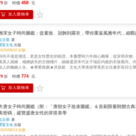
458
79
折
特價
元
存了遠古人類對世界的理解。本書透過古籍資料與民間傳說的比較，並參考近
這些神話與早期農耕社會之間可能存在的關聯。作者指出神話的產生與人類生
加入購物車
相互對照，可以發現遠古社會逐漸形成的過程。【生殖崇拜與神話的形成】本
期社會中，族群能否繁衍關係到生存，因此逐漸形成對生殖力量的崇敬。女媧
兄妹成婚的故事，則象徵陰陽結合與生命繁衍。這些神話不僅保存了古代社會
仰變化】隨著社會制度的改變，神話中的神祇形象也逐漸出現不同樣貌。本書
雅宋女子時尚圖鑑：從素妝、冠飾到羅衣，帶你重返風雅年代，細觀
從女媧的始母形象，到人首蛇身的伏羲女媧圖像，再到象徵太陽與權力的伏羲
左丘萌
著
仰觀念與社會制度逐漸形成的情形。【神話與思想傳統的關聯】書中指出許多
豐富文化
出版
及重視整體關係的思考方式，都能追溯到神話時代的思想模式。神話並不是理
2025/09/10 出版
內容與形式中，可以理解古人如何看待宇宙、自然與人類之間的關係。本書特
時尚不僅是潮流，更是女性歷史的映證。本書歷時六年精心雕琢，從穿用衣物
溯古代神話的形成與演變，提出神話發展歷經生殖崇拜、圖騰崇拜與太陽崇拜
風美人插繪，補繪缺失的文物殘片，細緻還原宋代女子端莊內斂的衣妝風尚。
明其與母系向父系社會轉變的歷史背景相關，並結合文獻、民俗與考古資料，
佳人的幽婉人生。★專業推薦★洪昌穀 文化大學美術學系所主任兼所長邱士
創學系助理教授高鳳琴 三德畫會創會理事長暨工筆佛畫家【裝幀特色】●綠色棉
774
79
折
特價
元
●100公分奏摺式妝束海報，一秒夢迴宋朝◆◆◆看過《墨雨雲間》《清平樂
色臉頰上的珍珠花鈿印象深刻，甚至懷疑如此奇特的妝容，是否真實存在？珍
加入購物車
用，同時也是等級最高的花鈿。◆承自晚唐奢靡風尚，卻開展出截然不同的清
加上大唐國力強盛，因此女性在衣飾妝容極為華麗與誇大。然而來到北宋之後
「且顧眼前歡」的奢靡而走向清雅儉約。雖然在南北兩宋長達300年間，女性
諸現代也依舊時尚的美學風格。本書從穿用衣物、冠梳釵釧、梳洗打扮三大面向切入
大唐女子時尚圖鑑（附：「唐朝女子妝束圖鑑」＆首刷限量附贈古典花
缺失的文物殘片，細緻還原宋代女子端莊婉約、用色典雅的衣妝風尚。透過流
美密碼，縱覽盛唐女性的穿搭美學
◆◆◆作者左丘萌擁有考古學背景，與擅長考證與古風重繪的繪者末春，兩人
左丘萌
著
再次推出宋代女性時尚的系列鉅作。本書秉持一貫的嚴謹考據，並採易於理解
豐富文化
出版
的宋代女子時尚經典。如果你對宋代女性的服飾、妝髮造型、冠梳首飾，乃至
2025/08/13 出版
品、造型設計、美術插畫工作者、古風Cosplay愛好者，所有你想了解的一