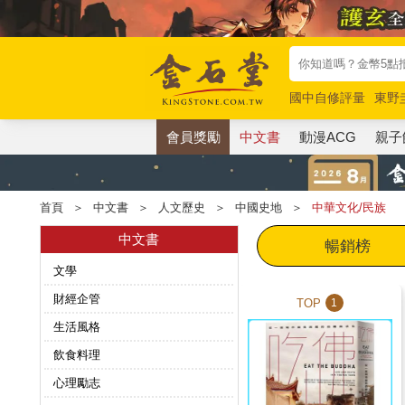
國中自修評量
東野
唯紅花綻放
奧德賽
會員獎勵
中文書
動漫ACG
親子
首頁
＞
中文書
＞
人文歷史
＞
中國史地
＞
中華文化/民族
中文書
暢銷榜
文學
財經企管
TOP
1
生活風格
飲食料理
心理勵志