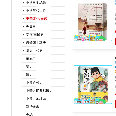
中國史地總論
中國當代人物
繼
中華文化/民族
數一
權？ 沒讀過這部作品，別
先秦史
與
秦漢/三國史
的眼中
魏晉南北朝史
隋唐五代史
譽！ ※札西慈仁 西藏
宋元史
藏人
明史
清史
中國近代史
中華人民共和國史
中國史地評論
資治通鑑
的
公
史記