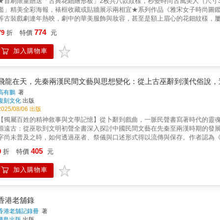
★首刷限量贈送「古典花鈿繪形板」2枚共八款紋樣，秒變時尚古風美人（尺寸3.
北兩宋三百餘年時光，分成分為穿用衣物（服裝）、冠梳釵釧（首飾）、梳洗
鑑」精美全彩海報，裱框收藏或貼牆展示兩相宜★系列作品《雅宋女子時尚圖鑑》
與古文描述，兩相對照、一讀就懂。◆考證嚴謹，高度還原服飾妝容特點書中
等古裝戲劇連年熱映，劇中的華美服飾與妝容，甚至是額上眉心的花鈿紋樣，
嚴謹考據與對照，解讀宋朝女性時尚最為細緻入微的潮流演變。◆美人圖插繪
本書歷時六年重磅製作，考據嚴謹，從服裝、首飾、妝容到髮式，搭配逾200幅珍
向內容，賦予令人耳目一新的藝術收藏價值。◆十二位宋朝名女人，親自示範
774
79
折
特價
元
聶隱娘等大唐名女子的造型美學。本書不僅帶你一眼看盡大唐女子的時尚潮流
物，從妝髮、服裝、釵冠到首飾，細細拆解日常妝束造型細節，教你看懂她們
重現她們的悲歡與人生。【夢迴大唐．典藏鉅作】◆知名畫師還原當代美人圖
想到，古代人從潔面、沐浴、洗髮到日夜間護膚用品應有盡有，包括以中藥材
加入購物車
古風美人圖，深具美學收藏價值。◆線裝裸背平裝大開本，易於展讀：17*23
去斑提亮護膚面霜、夜間護膚用的白芷膏晚霜等，各種美容保養用品、梳妝道
幀，翻閱展讀時毫不費力，不假雙手，書頁亦可完全攤平於桌面。◆100公分
事了解美妝的時代背景與深層意義書中所列舉的女性歷史人物，除了介紹其服
長全彩精印海報，一次盡覽唐朝女子美妝服飾的潮流進化史，亦可裱框或張貼
帶領讀者由深度了解女性社經地位的演變。●線裝裸背平裝大開本，易於展讀：1
酒暈妝，其實在將近一千四百年前的唐朝，就已經大流行過一波！★唐朝女性
飛龍在天，先秦兩漢民間文藝與思想變化：從上古巫辭到漢代俗說，
風裸背裝幀，翻閱展讀時毫不費力，不假雙手，書頁亦可完全攤平於桌面。●1
穠纖合度的審美觀而餓肚子！★對於經常使用的成語你了解多少？琳瑯滿目的
100公分超長全彩精印海報，一次盡覽南北兩宋女子美妝服飾的潮流進化史，
高有鵬
著
型，而是以石榴紅的顏料而命名。作者．繪者介紹本書作者左丘萌擁有考古學
複刻文化
出版
物迷古裝劇迷飾品設計師服裝設計師彩妝造型師劇組服裝道具師COSPLAY愛
時六年餘的考證籌備與編寫繪製，期間隨著文物陸續出土，亦不斷重新修正內
2025/08/06 出版
佳評如潮的古裝劇《國色芳華》《錦繡芳華》，亦參考本書為劇中角色設計造
【獨屬百姓的精神敘事與文學記憶】從卜辭到戲曲，一脈民聲書寫著時代的靈
及五代橫跨四百年時光，但分成綺羅（服裝）、琳琅（首飾）、粉黛（妝容）
源遠古：從巫歌到文明初聲全書深入探討中國民間文藝在先秦至兩漢時期的發
則天時代、盛唐、中唐、晚唐，並將武周時期單獨列出說明，清晰的脈絡搭配
字尚未普及之時，如何透過巫者、祭儀與口述形式得以流傳與保存。作者認為
證嚴謹，高度還原服飾妝容特點書中收錄了大量首次公開的唐代服飾實物資料
代先民對天地自然、社會秩序的深層感知與美學表達。本書在分析《周易》與
405
人們的視角，解讀還原隋唐至五代近四百年間，中國女性在妝容、服飾、首飾
9
折
特價
元
結。▎歷史與傳說交織的文藝時代作者以大量史籍如《尚書》、《左傳》、《
緻唯美的古典美人畫風，為含金量超高的文化知識取向內容，賦予令人耳目一
人物與事件背後的傳說性詮釋。作者指出商周時代的民間故事和歌謠不僅反映
損缺失部分，繪者以插圖還原全貌對照，再也不用靠想像來拼湊腦補。◆人物
加入購物車
體。本書強調文學與歷史、巫術與政治之間的微妙互動，展現出民間文藝作為
妃、武則天、太平公主、上官婉兒、同昌公主等十五位唐朝名女子為模特範本
漢時期後，隨著中央集權體制的建立與文字系統的成熟，民間文藝也呈現出更
義，以及歷史政治背景與女性社會地位的演變，猶如重新體會一回她們的悲歡
與典籍注釋中所保存的民間素材，並特別強調「民間故事」與「俗說」的思想
中「花鈿委地無人收，翠翹金雀玉搔頭」兩句，描寫楊眉妃被賜死於馬嵬坡一
根源，其思想內容與美學形式深受前代巫歌與祭儀文本的影響，闡述從口傳到
香港老舖錄
首飾中，就有一支以金絲累編並嵌入紅翠二色寶石的花鈿金釵，與長恨歌詩中
不僅是一部系統性的民間文藝研究著作，也充滿作者對中國文化根源的深情關
香港老舖記錄冊
著
計師服裝設計師彩妝造型師劇組服裝道具師COSPLAY愛好者古風同人誌繪師
批評與歷史學方法，呈現出民間文藝在思想變化中的作用。書中多次強調「巫
蜂鳥出版
出版