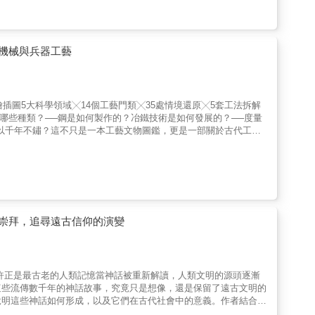
語與自己的生命經驗連結。「朝齏」寫清苦飲食，牽出童年飢餓、粗
義因此有了疼痛、貧困與親情的重量；「饕餮」談貪食與宴席，也寫
家庭往事、鄉鎮生活和人情世故連在一起。讀者讀到的，既是詞語，
散文性，常由一個詞展開，穿梭於古代文獻、歷史人物、地方文化與
機械與兵器工藝
的遮蔽，寫「蜂蠆」時從毒蟲比喻說到人際中的攻擊與猜忌，寫後半
不板滯；議論時有鋒芒，敘事時帶溫情。本書特色：本書精選108
子集、詩文小說、名人典故，又融入作者自身的閱讀經驗及人生感
者既能累積詞彙、理解典故，更能在輕鬆流暢的敘述中，重新感受漢
插圖5大科學領域╳14個工藝門類╳35處情境還原╳5套工法拆解
哪些種類？──鋼是如何製作的？冶鐵技術是如何發展的？──度量
以千年不鏽？這不只是一本工藝文物圖鑑，更是一部關於古代工程
銅傳奇【拆解】從弩機構造、戰車組裝到水運儀象台的精密齒輪【重
演進史，以現代繪畫視角，重新繪製失傳的工匠精神。博物館裡的每
紛或越王劍的鋒芒時，背後是無數次冶煉、配比與力學計算的成果。
料轉化為超過400幅極其精美的細節圖與結構圖。從陶瓷的釉色配
文物的靈魂，從理解它們如何「運作」開始。 ──跨越五大領域，
深入解讀陶瓷的製作流程與功能，展現從泥火幻化到大器晚成的演
的製作工藝與文化內涵。▲冶金：涵蓋冶鐵、煉鋼、鉛銀冶煉等技
崇拜，追尋遠古信仰的演變
信宮燈到水運儀象台，從度量衡到自動機械，探索古代機械的精妙與
古代兵器的演變與技術革新。【名人推薦】高雄市陽明國中歷史教師
許正是最古老的人類記憶當神話被重新解讀，人類文明的源頭逐漸
這些流傳數千年的神話故事，究竟只是想像，還是保留了遠古文明的
說明這些神話如何形成，以及它們在古代社會中的意義。作者結合神
類經驗。【神話中的遠古文明線索】神話並非單純的幻想，它往往保