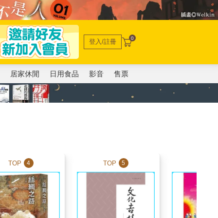
0
登入/註冊
電
居家休閒
日用食品
影音
售票
TOP
TOP
TOP
4
5