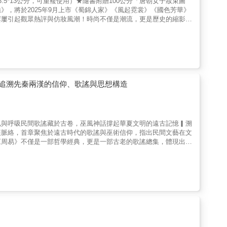
5*13公分，可重複使用）★隨書附贈100公分「唐朝女子妝束圖
打扮（妝髮）三大篇，以清晰的脈絡搭配大量的實物圖片、精美插繪
，將於2025年9月上市《蜀錦人家》《風起霓裳》《國色芳華》
收錄大量首次公開的宋朝服飾實物資料，透過文史詩詞與出土文物的
屢屢引起觀眾熱評與仿妝風潮！時尚不僅是潮流，更是歷史的縮影。
風格唯美繪者精緻唯美的古典美人畫風，為含金量超高的文化知識取
稀文物彩圖 × 200幀精緻古風插畫，帶你解讀楊貴妃、武則天、
時尚穿搭書中列舉十二位諸如李清照、花蕊夫人、李師師等歷史人
變遷，結合詩詞古文與人物背景的引述敘事，更猶如穿越千年時光，
在各自時代背景下的審美養成。◆不輸現代的保養用品與梳妝道具沒
：誰說考古只能死氣沉沉？現代畫師工筆精彩重繪，還原全幅數十幅
製成的洗面藥、調和香料的澡豆等沐浴用品，以及傳為宋太祖研發的
cm大開本可盡情細覽文物與圖繪細節，但同時又以精緻的古風裸背裝
具之多、之精巧，著實令人嘆為觀止！◆人物與詩詞歌賦結合，從故
奏摺式妝束海報，帶你一秒穿越唐朝：如古書奏摺般展開的一公尺超
飾造型，更以其生平背景搭配詩詞歌賦，重現她們當時的生活細節，
展示，極具收藏價值。◆你可能不知道：★近年十分流行的桃花妝或
7*23cm大開本可盡情細覽文物與圖繪細節，但同時又以精緻的古
也不見得都崇尚豐腴，如果早生或晚生幾十年，可能也必須為了跟上
追溯先秦兩漢的信仰、歌謠與思想構造
00公分奏摺式妝束海報，帶你一秒夢迴宋朝：如古書奏摺般展開的
「琳瑯」居然是髮飾！英雄拜倒石榴裙下的「石榴」不是指裙子的造
亦可裱框或張貼展示，極具收藏價值。※本書推薦給：古代服飾或文
背景，繪者末春具有極佳的文獻理解及繪畫能力，兩人與編輯團隊歷
好者古風同人誌繪師仿妝網紅
容與繪稿，終於完成這部考據嚴謹且賞心悅目的古代女子時尚鉅作。
型。◆最易懂的唐代女性時尚考古鉅作全書年代雖年代上溯至隋，下
魂與呼吸民間歌謠藏於古卷，巫風神話撐起華夏文明的遠古記憶▎溯
、髻鬟（髮式）四篇章有序梳理。在服裝方面唐朝更細分為初唐、武
展脈絡，首章聚焦於遠古時代的歌謠與巫術信仰，指出民間文藝在文
大量的實物圖片、精美插繪與古文描述，兩相對照、一讀就懂。◆考
《周易》不僅是一部哲學經典，更是一部古老的歌謠總集，體現出古
，透過文史詩詞與出土文物的嚴謹考據與對照，作者嘗試以唐朝當代
卜辭、銘文等文獻時，成功挖掘出遠古歌謠與早期文學之間的內在連
與髮式方面最為細緻入微的潮流演變。◆美人圖插繪風格唯美繪者精
國語》為基礎，探討這些典籍中所蘊含的民間文學元素，尤其是歷史
新的藝術收藏價值。◆以插圖還原出土文物全貌部分文物與織品的破
了當時社會的政治結構與宗教信仰，更是百姓集體記憶與情感的載
與古文詩詞結合，從故事了解美妝的時代背景與深層意義書中以楊貴
社會思想反映的功能與價值。▎秦漢之際：民俗與文學的交融進入秦
，以其生平背景搭配詩詞古文，帶領讀者由人物故事了解詩詞中的涵
加多樣與複合的形態。本書詳細解析了樂府詩、史傳作品、個人著述
人生。【例】琳瑯篇提及花鈿、髮籫等物時，引述白居易《長恨歌》
意涵與語言特徵。書中特別指出漢代民間戲曲的興起乃是戲劇文學的
景。【例】八世紀中葉長安城中的高官之妻樂壽群君宋氏墓中出土的
書寫、從儀式到藝術的演變過程。▎學術視野與文化情懷的結合本書
的翠翹金雀雷同。※本書推薦給：古代服飾或文物迷古裝劇迷飾品設
懷。作者引用豐富的經典文本與考古資料，並結合現代民俗學、文學
仿妝網紅
」的角色與民間創作的集體性，顛覆了過去單一以文人為主體的文學