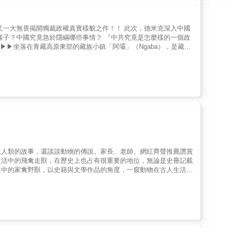
美國國家公共廣播電臺&hellip;&hellip;各大媒體齊聲讚
新疆維吾爾人與香港人所面臨的處境，
抗運動鎮壓造成的死亡人數，甚至比中國要求日本一再道歉的南京
存在的數字；尚且不論藏人同樣歷經毛澤東的大躍進，死在獄中，死
受到虐待，而且受虐的時間更長。 老一輩的藏人流血
說人類的故事，還談談動物的傳說。家長、老師、網紅齊聲推薦讚賞
賴喇嘛的非暴力理念──他們不忍心殺戮他人，只殺自己──以自焚
生活中的飛禽走獸，在歷史上也占有很重要的地位，無論是史冊記載
接二連三地發生，完全擋不下來。 毛澤東曾對達賴喇
像中的家禽野獸，以史籍與文學作品的角度，一窺動物在古人生活中
市是必須，鼓勵他們在家中展示習近平的肖像與中國國旗更是必須；
性和神性的生命夥伴！》「你是豬」可能是一句誇人的話！？ 》
淡化藏人生活中佛教信仰的比重，以弱化達賴的影響力。 中國
跟中國龍差距卻很大？
洛杉磯時報》駐北京辦公室主任芭芭拉．德米克耗時數年，深入阿
達賴喇嘛與數十位藏人，並逐一考證查實，描繪出在全世界最有權力