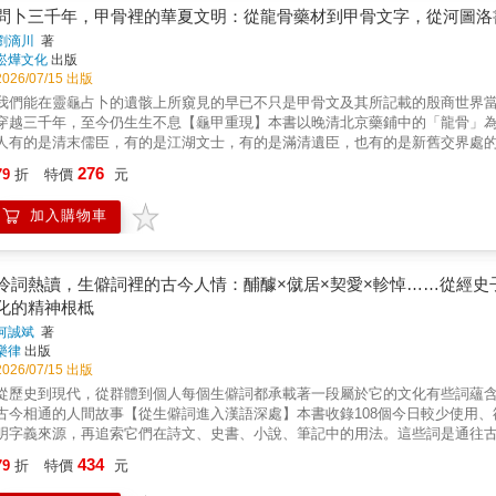
被迫在家庭與難以捉摸的中國金錢誘惑之間做抉擇的藏族女學生&hellip;&hellip; 他們都是普通人，他們只是想在家鄉過正常、幸福的生活， 而
問卜三千年，甲骨裡的華夏文明：從龍骨藥材到甲骨文字，從河圖洛
在信仰、家庭、國家之間做出棘手的抉擇。 他們都面臨同樣的困境： 究竟要抵抗中國，還是加入中國？ 究竟要遵循佛教教導的慈悲與非暴力
劉滴川
著
還是起而反抗？ 西方人長久以來把西藏文化想像成一種充滿靈性與平和的文化，德米克揭開了這種長久以來的誤解，帶大家洞悉二十一世紀
崧燁文化
出版
藏人的真實樣貌。當今的藏人飽受一個勢不可擋、無所不能的超級大國掠奪，
2026/07/15 出版
無華，時而令人震驚，久久無法忘懷。
我們能在靈龜占卜的遺骸上所窺見的早已不只是甲骨文及其所記載的殷商世界
穿越三千年，至今仍生生不息【龜甲重現】本書以晚清北京藥鋪中的「龍骨」
人有的是清末儒臣，有的是江湖文士，有的是滿清遺臣，也有的是新舊交界處
殷商文字重新進入歷史視野。甲骨學在個人命運、舊制度崩塌與新學術興起之
276
79
折
特價
元
龜占卜、河洛地區與早期王都之間的關係，將傳說、文獻與考古線索並置觀察
和天下中心意識相連的歷史觀念。何尊銘文中的「中國」、二里頭遺址所指向
加入購物車
絡之中。【殷商世界】進入殷商之後，本書將目光放在商人的先祖、遷徙、貿
中的名字，也連接著商族如何興起、如何建立秩序的過程。卜辭中的商王、貞
好、玄鳥、魚龍、青銅器、玉器與分娩卜辭等材料，呈現殷商人對生命、權力
和信仰支撐起來的古老世界。【文字餘緒】書中後段回到文字本身，藉由造字
冷詞熱讀，生僻詞裡的古今人情：酺醵×僦居×契愛×軫悼……從經
仰的痕跡。那些刻在龜甲獸骨上的符號，也延伸到後來的漢字、禮俗與日常文
化的精神根柢
占卜文化與今日生活產生連結。全書因此形成一條由甲骨文出發的路徑：先看
何誠斌
著
中的文明遺緒。本書特色：本書從甲骨文的發現寫起，串聯王懿榮、劉鶚、羅
樂律
出版
甲骨文如何從藥鋪裡的「龍骨」，成為追溯三代文明的重要線索。除了甲骨文
2026/07/15 出版
明觀念的形成，試圖從龜甲、卜辭和古老傳說裡，尋找華夏文明的來路。
從歷史到現代，從群體到個人每個生僻詞都承載著一段屬於它的文化有些詞蘊
古今相通的人間故事【從生僻詞進入漢語深處】本書收錄108個今日較少使用
明字義來源，再追索它們在詩文、史書、小說、筆記中的用法。這些詞是通往
會風俗，使讀者明白：一個詞的生命，往往比想像中更長，也更複雜。【在典
434
79
折
特價
元
小說與歷代文人掌故，展現生僻詞如何在不同文本裡轉換意義。「酺醵」連起
寫到現代飯局中的尷尬與壓力；「趑趄」由行走不穩，延伸為猶疑、觀望與政