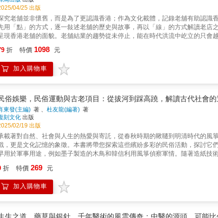
史觀，重新建構出以人民為核心的文化發展史。本書特色：本書深入探討先秦
2025/04/25 出版
梳理其與社會信仰、政治思想、文學體制之間的關係。全書運用大量經典文獻
探究老舖並非懷舊，而是為了更認識香港；作為文化載體，記錄老舖有助認識
化、口述傳統與歷史記憶中的多元樣貌，是理解中華文化原始精神的重要著作
先用「點」的方式，逐一敍述老舖的歷史與故事，再以「線」的方式解讀老店
呈現香港老舖的面貌。老舖結業的趨勢從未停止，能在時代洪流中屹立的只會
史，了解我們的香港。本書特色．本書作者「香港老舖記錄冊」於社交媒體有
1098
79
折
特價
元
美，除了大量相片外，裝幀上亦別有心栽，利用牛油紙、雞皮紙等特別紙裝，
「祥香」茶餐廳特色舊皮紙袋一個，別具紀念價值。
加入購物車
民俗娛樂，民俗運動與古老項目：從拔河到踩高蹺，解讀古代社會的
肖東發(主編)
著 、
杜友龍(編著)
著
複刻文化
出版
2025/02/19 出版
承載著對自然、社會與人生的熱愛與寄託，從春秋時期的鞦韆到明清時代的風
戲，更是文化記憶的象徵。本書將帶您探索這些繽紛多彩的民俗活動，探討它
早用於軍事用途，例如墨子製造的木鳥和韓信利用風箏偵察軍情。隨著造紙技
式多樣化，並結合吉祥寓意，如「鯉魚跳龍門」和「五福捧壽」。明清時期，
269
9
折
特價
元
的「沙燕兒」風箏和山東濰坊的龍頭蜈蚣風箏等，成為節慶娛樂的重要元素。
相關，最初作為驅邪工具。到了唐宋時期，盪鞦韆成為清明節的重要活動，展
加入購物車
演化為不同形式的競技遊戲，如「過梁悠」和「風車鞦韆」。在西南地區少數
內容。▶踢毽子的演變與技藝踢毽子起源於漢代，經歷唐宋的普及後，成為技
等，展示了踢毽子的高超技巧，並從軍事訓練轉變為全民運動。清代踢毽子風
集健身、娛樂於一體的傳統運動。▶踩高蹺的社會功能與藝術價值踩高蹺在唐
生生之道，藥草與銀針，千年醫術的風雲傳奇：中醫的源頭，可能比