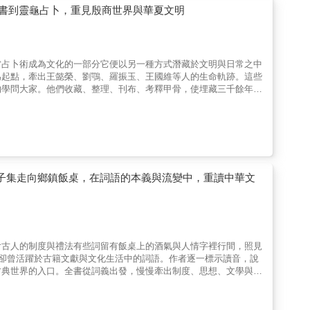
不
書到靈龜占卜，重見殷商世界與華夏文明
但他們仍努力保護文化、信仰與語言。德米克的描述細膩入微，樸實
當占卜術成為文化的一部分它便以另一種方式潛藏於文明與日常之中
為起點，牽出王懿榮、劉鶚、羅振玉、王國維等人的生命軌跡。這些
的學問大家。他們收藏、整理、刊布、考釋甲骨，使埋藏三千餘年的
間逐漸成形。【河洛中心】書中進一步處理《河圖》、《洛書》、靈
。「中國」不再只是後世習以為常的稱謂，而是與方位、都邑、禮制
的夏都斟鄩，以及河洛地區在早期文明中的位置，都被納入同一條脈
易、戰爭與祭祀制度上。契、成湯、王亥、上甲微等人物不只是古史
人、祖先與神靈，共同構成了殷商政治生活的核心。書中也透過婦
、祖先與宇宙的理解。這裡的殷商是一個由占卜、祭祀、征伐、血緣
原理與具體字例，說明甲骨文如何保存身體、器物、動物、勞作與信
史子集走向鄉鎮飯桌，在詞語的本義與流變中，重讀中華文
化。靈龜占卜、杯珓、籤、牌、麻將、骰子、羊拐等內容，讓古老的
見殷商，再回望三代與河洛，最後重新理解仍藏在文字、遊戲和習俗
振玉、王國維等人的生平，穿越夏商周與近代中國的歷史迷霧，梳理
的發現及考釋，書中也從占卜與祭祀出發，追溯河圖、洛書與華夏文
含古人的制度與禮法有些詞留有飯桌上的酒氣與人情字裡行間，照見
、卻曾活躍於古籍文獻與文化生活中的詞語。作者逐一標示讀音，說
古典世界的入口。全書從詞義出發，慢慢牽出制度、思想、文學與社
故與文獻中看見文化流動】書中大量引用經史子集、詩詞歌賦、古典
古代宴飲、文人雅集與人情往來；「逃席」從小說情節、酒令故事，
治人物的性格評判。讀者跟著一個個詞前行，會看到漢語在歷史中不