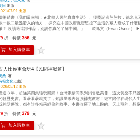
芭芭拉．德米克
著
麥田
出版
2021/07/01 出版
暢銷書《我們最幸福：★北韓人民的真實生活》， 獲獎記者芭芭拉．德米克又一大無畏揭開獨裁政權真實樣貌之作！！ 此次，德米克深入中國
數二最難潛入的地方， 探究在中國政府嚴密監控下生活的藏人變成了什麼樣子？中國究竟急於隱瞞哪些事情？ 『中共究竟是怎麼樣的一個政
說你真的了解中國。』 ──歐逸文（Evan Osnos） ▶▶▶坐落在青藏高原東部的藏族小鎮「阿壩」（Ngaba），是藏人
共產黨與最初交手的地方， 也是今日備受中國當局壓制與布滿鬼眼監控之地。 一九三○年代，毛澤東的紅軍敗逃到青藏高原，抵達阿壩時， 士
356
79
折
特價
元
兵因為過於飢餓而洗劫當地寺廟，吃下那些由麵粉與酥油做成的小佛像， 他們其實是在吃佛。他們自知褻瀆了西藏人的神聖信仰，卻滿不在乎。
自此每隔十年左右，阿壩就會出現反政府的激烈抗議活動， 自焚的風潮完全戳破了中共聲稱藏人樂於受到中國統治的說法， 這個地方也成了當局
加入購物車
釘&hellip;&hellip; ※本書入圍巴美列捷福（Baillie Gifford Prize）非虛構寫作獎、《紐約時報》年度最佳好書！ 《華盛頓郵報》、《經濟學
人》、《科克斯書評》、《圖書館期刊》、《Outside》、《出版人週刊》、《書單》、
台灣人權連線理事長｜李芃萱 圖博、西藏運動者｜林昶佐Freddy Lim 立法委員、閃靈主唱｜葉浩 政大政治系副教授｜
顏擇雅 作家、出版人｜蘭萱 資深媒體人、中廣蘭萱時間節目主持人&hellip;&hellip;一致強力推薦！ 現下
古人比你更會玩4【民間神獸篇】
早已親身經歷。 中國政府自《十七條協議》簽訂後短短不到幾年，旋即打破一國兩制、高度自治的承諾，無情剝奪藏人的土地、信仰、文化
黃桑
著
與記憶，對西藏的破壞遠多於創造，一九五○、六○年代，中共在西藏東部對抵
時報文化
出版
大屠殺還多！而那喪生的數十萬西藏「分裂分子」，無疑成了官方口中根本不
2026/05/12 出版
於飢餓，在清算折磨中被處決，在勞改流放中失去生命，他們的遭遇比漢人更慘，不僅更早
睽違３年，超強第四集強勢回歸！台灣累積同系列銷售數萬冊，這次黃桑不只
奮力抵抗解放軍的入侵，年輕一輩的藏人在共產黨龐大勢力的箝制下，則銘記達
的輕歷史書。看著看著就笑了，知識量破表超強補充教材！經常陪伴在現代人
做為對中共高壓統治的沉重抗議。中國的宣傳人員也愈來愈難以宣稱藏人很幸福，自焚事件
或神話傳說，都有許多精采絕倫的故事。本書收羅了地上跑的、天上飛的、想
嘛說：「宗教是毒藥。」計畫性消滅藏人的語言是必須，打造現代化的樣板城
所擔負的角色。讓大家知道在古代，動物不單純只是動物，而是活靈活現富有靈
379
黨才是你唯一的神。懼怕宗教力量的共產黨在其建黨一百週年之際，更不遺餘力地
79
折
特價
元
在現代代表凶兆的烏鴉，在古代其實代表好運？》為什麼同樣都是龍，西方龍
正成為完美的獨裁者。今日藏人的恐懼程度，堪比作者在北韓看到的情況。《
壩、成都、拉薩、理縣、九寨溝、南京、中尼邊界、印度達蘭薩拉等地，親訪
加入購物車
政府的壓制之下，西藏最真實的處境。 ● 本書敘事橫跨數十年的西藏與中國現代史，透過德米克筆下的人物娓娓道來： 在文革期間遭到抄家的
主；在著名的格爾登寺變得激進的年輕流浪藏人； 努力向上卻愛上中國女人的行動創業者；冒著生命危險大膽反抗的詩人兼知識分子； 自小就