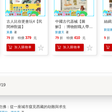
古人比你更會玩4【民
中國古代器械【圖
絲綢
間神獸篇】
解】：博物館職人帶
劉迎
路，看懂陶瓷、青銅、
黃桑
著
劉慶天
著
冶金、機械與兵器工藝
379
410
79
折
特價
元
79
折
特價
元
9
折
加入購物車
加入購物車
/19
吃佛：從一座城市窺見西藏的劫難與求生