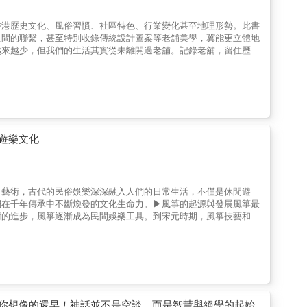
至兩漢民間文藝的源流與演變，結合神話、歌謠、傳說與民間故事，
與考古資料，兼具學術嚴謹與敘述生動，展現中國早期文藝在巫文
香港歷史文化、風俗習慣、社區特色、行業變化甚至地理形勢。此書
。
之間的聯繫，甚至特別收錄傳統設計圖案等老舖美學，冀能更立體地
越來越少，但我們的生活其實從未離開過老舖。記錄老舖，留住歷
大量支持者，前作《香港老鋪紀錄冊》亦叫好叫座。．本書設計精
還原香港老舖的設計美學，提升本書的收藏價值。．本書特別附送
遊樂文化
箏藝術，古代的民俗娛樂深深融入人們的日常生活，不僅是休閒遊
們在千年傳承中不斷煥發的文化生命力。▶風箏的起源與發展風箏最
術的進步，風箏逐漸成為民間娛樂工具。到宋元時期，風箏技藝和形
風箏文化進一步發展，各地形成獨特流派，具有代表性的風箏如北京
▶盪鞦韆的文化傳承盪鞦韆起源於中國上古時期，與巫術和宗教活動
現文人雅趣與宮廷生活風采。明清時期，盪鞦韆習俗遍及全國，逐漸
民族中，盪鞦韆也帶有濃厚的地方特色，成為婚禮和節慶活動的重要
藝高超的民間娛樂活動。宋代的技術記載如「聳膝」和「佛頂珠」
靡一時，許多文人留下了記載踢毽子的詩篇，並且延伸至現代，成為
宋時期初具規模，起初用於模仿鳥類飛翔或進行表演。明清時期，這
你想像的還早！神話並不是空談，而是智慧與絕學的起始