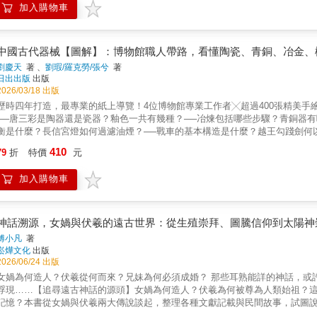
加入購物車
斷地吸收經驗、保存記憶、生成新意。【從個人記憶寫出人間滋味】作者將詞
糧早餐與父母持家的艱辛；「皴裂」從皮膚裂口寫到父親冬日勞作的雙手，字
個人面對美食、食量、節制與浪費的感受……這些篇章讓生僻詞與身體記憶、
也是生活留下的痕跡。【在古今對照中形成隨筆風格】全書行文兼具知識性與
中國古代器械【圖解】：博物館職人帶路，看懂陶瓷、青銅、冶金、
當代觀察之間。作者寫「掄材」時談選才與用人，寫「圈蔽」時談圈子對人才
劉慶天
著 、
劉瑕/羅克勞/張兮
著
部詞語時也觸及職場、企業文化、語言系統與人生際遇。全書風格旁徵博引，卻
日出出版
出版
個散落於古籍與日常記憶中的生僻詞，逐字追索本義、引申與流變，旁徵經史
2026/03/18 出版
懷。書中呈現生僻詞在不同時代、文章、制度、風俗與個人生命裡的樣貌。讀
歷時四年打造，最專業的紙上導覽！4位博物館專業工作者╳超過400張精美手繪
語的筋骨與溫度。
──唐三彩是陶器還是瓷器？釉色一共有幾種？──冶煉包括哪些步驟？青銅器有
衡是什麼？長信宮燈如何過濾油煙？──戰車的基本構造是什麼？越王勾踐劍何
智慧的圖像解構之作。【解密】從「南青北白」的陶瓷美學到「失蠟法」的青
410
79
折
特價
元
現】古代匠人如何在泥火、冶煉與機械運作間，挑戰工藝極限橫跨千年的科技
件文物，都蘊藏著該時代最強大的科技及文化結晶。當我們驚嘆於唐三彩的繽
加入購物車
本書由資深博物館解說員、考古研究人員與插畫家攜手，歷時四年，將艱澀的史
方，到改變戰爭型態的火藥武器，不只談歷史，更談「工法」與「原理」。看懂
全面展現中國古代科技與工藝──▲陶瓷：從史前陶器到千變萬化的瓷器釉色，
變。▲青銅：從採礦到脱蠟法鑄造，從神秘紋飾到精美裝飾，全面剖析青銅器
神話溯源，女媧與伏羲的遠古世界：從生殖崇拜、圖騰信仰到太陽神
術，以及冶鐵水排、活塞式風箱等工具，展現古代冶金的智慧。▲機械：從長
傅小凡
著
創新。▲兵器：從近戰匕首到火藥武器，從盾牌甲冑到水路戰備，全方位解讀
崧燁文化
出版
吳宜蓉不務正業的博物館吧 郭怡汝好評推薦（推薦人依姓名筆畫排序）
2026/06/24 出版
女媧為何造人？伏羲從何而來？兄妹為何必須成婚？ 那些耳熟能詳的神話，或
浮現……【追尋遠古神話的源頭】女媧為何造人？伏羲為何被尊為人類始祖？
記憶？本書從女媧與伏羲兩大傳說談起，整理各種文獻記載與民間故事，試圖
話學、考古學與文化史研究成果，帶領讀者理解這些古老傳說背後所反映的人