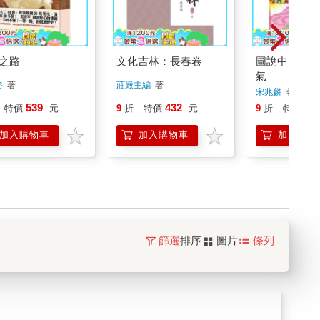
之路
文化吉林：長春卷
圖說中國傳統
氣
勝
著
莊嚴主編
著
宋兆麟
著
539
432
43
特價
元
9
折
特價
元
9
折
特價
加入購物車
加入購物車
加入購物
篩選
排序
圖片
條列