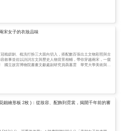
代考古成果，例如黃河流域與甘肅天水一帶的大地灣文化遺址，說明
活環境、社會型態與文化發展密切相關。透過考古資料與傳說內容的
書認為上古神話的重要主題之一是「生命的誕生與延續」。在人類早
造人的傳說，反映了母系社會時期對始母形象的敬仰；而伏羲與女媧
的觀念，也呈現人類對自身來源最早的思考。【從圖騰到太陽神的信
將遠古神話的發展分為三個階段：母性崇拜、圖騰崇拜、太陽崇拜。
兩宋女子的衣妝品味
形象，這些變化與母系社會逐步轉向父系社會的過程有關，也反映信
傳統思想觀念與神話之間存在密切關係，例如陰陽觀念、天人合一以
性的對立面，而是哲學、宗教與藝術的重要來源之一。從這些神話的
色：本書以女媧、伏羲神話為研究核心，從文化人類學與哲學視角追
、冠梳釵釧、梳洗打扮三大面向切入，搭配數百張出土文物彩照與古
三個階段。並以女媧造人、媧羲兄妹成婚及伏羲太陽神信仰為例，說
內容敘事並佐以詩詞古文與歷史人物背景相輔，帶你穿越兩宋，一窺
探討神話與婚姻制度、宗法秩序及其文化意義。
華 國立故宮博物院書畫文獻處副研究員聶蕙雲 華梵大學美術與文
線裸背裝幀，盡顯思古幽情●180度廣開本，平攤桌面展讀零死角
》《知否知否應是綠肥紅瘦》等宋朝宮庭劇的觀眾，應該都對女性角
珠花鈿的正式名稱為「珠翠面花」，是宋朝后妃宮人盛裝時經常採
雅美學唐朝女性的社經地位在中國歷史上，屬於相對較高的時期，再
，女性妝束在幾代君主的大力倡導下，逐漸擺脫晚唐五代動盪時代
時尚多次在奢儉之間來回擺盪，但在理學興起的影響下，仍發展出放
，搭配逾370張出土文物彩圖 × 140幅古風美人插繪，並補繪
鈿繪形板 2枚 )：從妝容、配飾到霓裳，揭開千年前的審
傳於世的詩詞歌賦與典故傳說，生動刻劃出宋代女性的風華人生。
繼佳評如潮的《大唐女子時尚圖鑑》之後，同樣歷時六年精心雕琢，
的圖文對照與步驟拆解形式，是為深度與美感兼具、知識與雅趣並重
保養用品、審美品味與生活背景感到好奇；或者你是從事服裝、飾
切，盡在本書中！◆◆◆◆最易懂的宋代女性時尚考古鉅作全書橫跨南