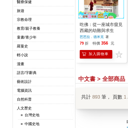
醫療保健
旅遊
宗教命理
吃佛：從一座城市窺見
教育/親子教養
西藏的劫難與求生
芭芭拉．德米克
著
童書/青少年
356
79
折
特價
元
羅曼史
加入購物車
輕小說
漫畫
語言/字辭典
中文書 > 全部商品
藝術設計
電腦資訊
共計
893
筆， 頁數
1
自然科普
人文歷史
台灣史地
中國史地