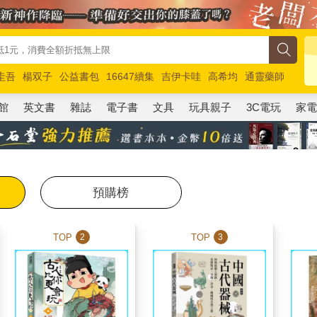
圭吾
楊双子
公益書包
16647續集
吉伊卡哇
高希均
通靈藥師
路邊攤新作
馬斯克
玩具總動員5
超慢跑
館
英文書
雜誌
電子書
文具
玩具親子
3C電玩
家
預購榜
TOP
TOP
2
3