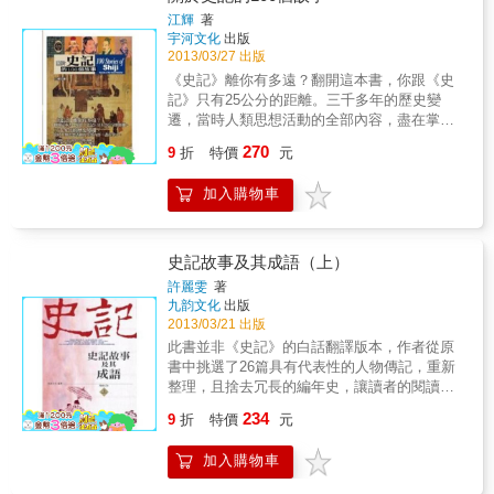
記」、「歷史關注」、「相關連結」等，試圖
年英雄，又出身貴冑，天縱英才，遇上緊要關
江輝
著
通過科學的體例和創新的形式，全方位、新視
頭反而有了輸不得的壓力，成了最大的包袱。
宇河文化
出版
角、多層面地詮釋《史記》，力求在真實性、
又可曾注意到，氣定神閒的張良，也曾是在路
2013/03/27 出版
趣味性和啟發性等方面達到一個全新的高度。
邊和老人過不去便「欲毆之」，血氣洶湧的少
《史記》離你有多遠？翻開這本書，你跟《史
年？ 在退無可退的困厄之中能輕巧翻轉、
記》只有25公分的距離。三千多年的歷史變
重頭來過，或者從此一敗塗地，其中關鍵究竟
遷，當時人類思想活動的全部內容，盡在掌
是什麼？又如何從他人的成敗得失中習得安身
中。千古絕唱，一史一故事，事事驚心動魄；
270
立命的智慧？跟著薛仁明讀《史記》，放下學
9
折
特價
元
石破天驚，匯千年之法則，成一家之箴言。拋
術考證與細節探究，有的只是酣暢淋漓。掩卷
開教科書，化歷史為妙筆；翻開史記的100個故
之際，遇見的不僅是歷史人物的溫度與魂魄，
加入購物車
事，親近古人，親近歷史……史記，經得住時
更是消散迷失已久，久違了的自己。 & 本書特
間，載得動悲喜。它以俠義為己任－－軒轅黃
色 & ★著重於個人生命啟發，而不拘泥於細節
帝平天下，群雄爭霸，遊俠郭解……英勇正義
字句的鑽研。適合各年齡層對人生有所省思與
是標籤。它以包容為原則－－雞鳴狗盜，呂后
史記故事及其成語（上）
疑惑的人閱讀。 & ★薛仁明於兩岸三地各大報
專政，焚書坑儒……殺戮陰謀亦不是敗筆。毛
許麗雯
著
章雜誌上發表，廣受歡迎的「史記」系列文章
遂自薦，胡服騎射，商鞅變法……創造是它的
九韵文化
出版
集結，帶讀者完整回味薛老師講史的精彩與感
標尺；烽火戲諸侯，紙上談兵，烏江自刎……
2013/03/21 出版
動。 & ★隨書附贈飛碟北宜電台主持人彭瀞儀
自省與教訓是它的座右銘。史記的100個故事，
此書並非《史記》的白話翻譯版本，作者從原
朗讀CD，舒緩有致的嗓音使文字更具感染力與
不僅讓你「悅讀」歷史，更讓你識人、明志。
書中挑選了26篇具有代表性的人物傳記，重新
畫面。
整理，且捨去冗長的編年史，讓讀者的閱讀可
以更順暢，期能讓閱讀者由此而深入《史記》
234
9
折
特價
元
原文，進而喜歡歷史。您知道項羽的霸氣，足
以撼動山河嗎？您聽過呂后殘酷冷血、自私跋
加入購物車
扈、惡行惡狀的故事嗎？戰國四公子是怎樣對
待門下的食客，又如何借助他們的才華呢？滑