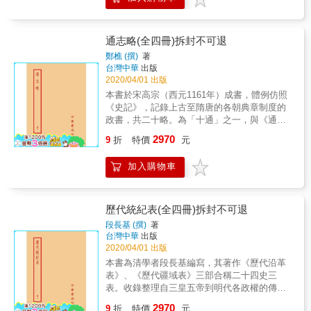
為清帝國建國之初至咸豐時期朝野重要人物共
的。 為什麼人們需要歷史，就是因為只有通過
千餘人傳。 2. 李元度著作、曾國藩作序。 & &
歷史，才能夠彰顯世間的千百種人，以及千百
種生命追求。 本書特色 ◎楊照與司馬遷，穿越
兩千年時空的心靈對話 ◎通透練達的歷史星圖
通志略(全四冊)拆封不可退
詳解，刻畫史家「對抗天道」的永恆使命。 ◎
鄭樵 (撰)
著
賦予「究天人之際，通古今之變，成一家之
台灣中華
出版
言」現代性定義－－洞悉命運與人的意志、時
2020/04/01 出版
間流變的智慧，以及獨立思考的責任。
本書於宋高宗（西元1161年）成書，體例仿照
《史記》，記錄上古至隋唐的各朝典章制度的
政書，共二十略。為「十通」之一，與《通
典》、《文獻通考》，合稱為「三通」。內容
2970
9
折
特價
元
涉及諸多知識領域，把歷代的典章制度、學術
文化加以分類，探索其演變過程，堪稱世界上
加入購物車
最早的一部百科全書。 本書特色 1.本書記錄上
古至隋唐的各朝典章制度的政書，列為「十
通」之一，與《通典》、《文獻通考》，合稱
為「三通」。 2.內容涉及諸多知識領域，堪稱
歷代統紀表(全四冊)拆封不可退
世界上最早的一部百科全書。
段長基 (撰)
著
台灣中華
出版
2020/04/01 出版
本書為清學者段長基編寫，其著作《歷代沿革
表》、《歷代疆域表》三部合稱二十四史三
表。收錄整理自三皇五帝到明代各政權的傳承
世系、疆域區劃變革、官職沿革等，是研究中
2970
9
折
特價
元