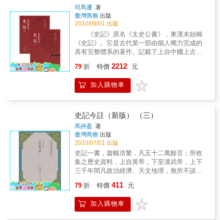
百代赤子心自劉向、揚雄博極群書，皆稱遷有
司馬遷
著
家思想的鄉土觀念，形成安土重遷的習俗；
良史之才，服其善序事理，辨而不華，質而不
臺灣商務
出版
「夷夏之辨」民族的優越感，以及中央集權體
俚，其聞直，其事核，不虛美，不隱惡，故謂
2010/09/01 出版
制，控制人民行動自由產生的負面影響，導致
之實錄。---漢 班固司馬遷參酌古今，發凡起
《史記》原名《太史公書》，東漢末始稱
缺乏外向發展的動力。因此，我們可以把張騫
例，創為全史。本紀以序帝王，世家以記侯
《史記》。它是古代第一部由個人獨力完成的
的成就看成一個時代的產物，在他背後有著無
國，十表以繫時事，八書以詳制度，列傳以志
具有完整體系的著作。記載了上自中國上古傳
數的無名英雄促成這個劃時代的成就。
人物，然後一代君臣政事賢否得失，總匯於一
說中的黃帝時代，下至漢武帝元狩元年，共三
2212
篇之中。自此例一定，歷代作史者，遂不能出
79
折
特價
元
千多年的歷史。全書包括12本紀、30世家、70
其範圍，信史家之極則也。---清 趙翼本書特色
列傳、10表、8書，共130篇，五十二萬六千五
「究天人之際，通古今之變」《史記》是中華
加入購物車
百餘字。作者司馬遷以其「究天人之際，通古
民族第一部輝煌巨著，是一座文史完美結合的
今之變，成一家之言」的史識，使《史記》成
顛峰，更是後人的一面鏡子。注重對歷史的總
為中國第一部，也是最出名的紀傳體通
結與借鑑，是中華民族特有的優良傳統。年輕
史。 《史記》對後世史學和文學的發展都
史記今註（新版） （三）
人透過閱讀本書，不僅能夠了解史實，提高自
產生了深遠影響。其首創的紀傳體編史方法為
馬持盈
著
身的文化修養，同時也能從中悟到修身做人、
後來歷代「正史」所傳承。同時，《史記》還
臺灣商務
出版
待人處世，謀事創業的真諦。
被認為是一部優秀的文學著作，在中國文學史
2010/07/01 出版
上有重要地位。
史記一書，篇幅浩繁，凡五十二萬餘言；所收
集之歷史資料，上自黃帝，下至漢武帝，上下
三千年間凡政治經濟、天文地理，無所不談；
凡達官貴人，販夫走卒，無所不有。是一部包
411
79
折
特價
元
羅萬象的長篇巨製。本書以現代人最易瞭解的
語言文字註譯其文，全書共六冊，並著重關於
加入購物車
中華文化之重要部分、政治經濟之起伏變化及
文句組織奇突難解之處註譯，使讀者能融會貫