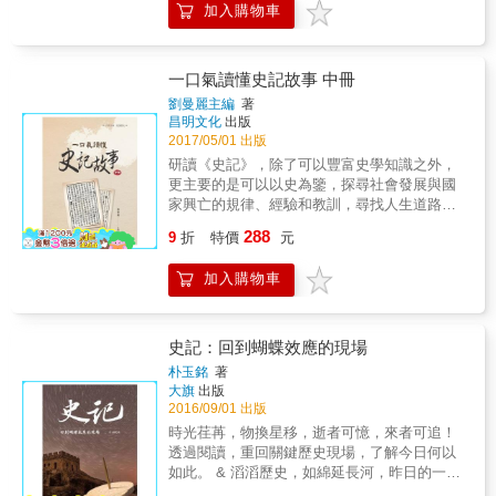
加入購物車
生的時間為順序，全方位、新視角、多層面地
注重傳統文化與現代審美的設計理念下，巧妙
闡釋原著。
結合多種視覺元素，讓讀者能從全新的角度和
嶄新的層面去考察歷史、感受歷史、思考歷
史。 簡單明瞭的巨鹿之戰各軍行進路線示意圖
一口氣讀懂史記故事 中冊
讓你對這場讓項羽成為西楚霸王的關鍵戰役更
劉曼麗主編
著
有動態概念，更能掌握整場戰事的來龍去脈。
昌明文化
出版
圖文交相呼應，閱讀起來更加鮮活！你所不知
2017/05/01 出版
道的歷史典故，在書中以方框手法呈現，讓你
研讀《史記》，除了可以豐富史學知識之外，
完整理解史實、不再有任何遺漏。
更主要的是可以以史為鑒，探尋社會發展與國
家興亡的規律、經驗和教訓，尋找人生道路上
的坐標。以幫助讀者從全新的角度和嶄新的層
288
9
折
特價
元
面去考察歷史、感受歷史、思考歷史。為此，
本書精選了《史記》中的精華篇章，以事件發
加入購物車
生的時間為順序，全方位、新視角、多層面地
闡釋原著。
史記：回到蝴蝶效應的現場
朴玉銘
著
大旗
出版
2016/09/01 出版
時光荏苒，物換星移，逝者可憶，來者可追！
透過閱讀，重回關鍵歷史現場，了解今日何以
如此。 & 滔滔歷史，如綿延長河，昨日的一動
一靜，都是造就今日的因果， 就像太平洋上一