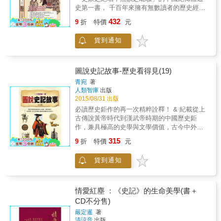
面對黃石公的刁難氣得想暴打對方的毛頭小子
史第一書， 千百年來擁有無數讀者的歷史經典
張良，最終洗盡驕氣變得從容；喜歡捉弄他
名著， 追隨司馬遷腳步，重溫遠古秦漢雄風。
432
人，參加宴會時沒帶禮金也大剌剌謊報數字，
9
折
特價
元
& 廣受歷代政治家、文學家、歷史學家、知名
還坐了上座的無賴劉邦，關鍵時刻卻有那麼強
學者推崇的曠世奇書。 《史記》作者司馬遷運
大的韌性與能量&hellip;&hellip;一個個古人讀來
貨到通知
用精彩優美的文字，將歷史和文學完美的融為
與我們如此親近，而面對生活的智慧與勇氣，
一體， 並且開創中國紀傳體的歷史學和歷史傳
亦似遠實近。 本書特色 ★&& &集結薛仁明於
記文學， 對民族文化和後世正史、散文和傳記
台北書院開講，廣受歡迎的《史記》課課程部
文學等，都有深遠的影響。。 本書收錄《史
圖說史記故事-歷史看得見(19)
分內容，並收錄薛老師與學員間彼此激盪的問
記》中的精采故事和個中精髓， 加上精彩的點
青宛
著
答對談。內容活潑，絕對是別開生面、令人意
評和解讀， 讓讀者在閱讀中，能充分體會古
人類智庫
出版
想不到的「史記課」。 ★&& &原文講解平易近
籍，並感悟人生。 & ★綜論古籍 《史記》是中
2015/08/31 出版
人而不拘泥字句，並將史事與時事結合，古今
國第一部紀傳體通史著作。上起黃帝，下迄漢
必讀歷史鉅作的再一次精粹詮釋！ & 紀載從上
對照，更顯出讀史鑑往知來的深度。
武帝，記述3000多年的歷史，詳細記載戰國、
古傳說黃帝時代到漢武帝時期的中國歷史鉅
秦、漢的帝王將相更迭和人民生活方式。 ★精
作，兼具極高的史學與文學價值，古今中外備
采圖說 本書精選百幅精美圖片和古畫，加入圖
受推崇，是認識中華文化博大精深的重要典
315
解說明，搭配一目了然的編排，幫助所有讀者
9
折
特價
元
籍。 依循史記原著歷史脈絡，節選集結精彩故
體會《史記》書中的精髓和智慧。 ★解說詳盡
事，讓人愈讀愈有趣味，引發興趣的同時，更
本書精選《史記》中，本紀、世家、列傳等故
貨到通知
能在不知不覺中留下深刻印象，徜徉在本書當
事性較強的篇章，以故事體的形式呈現出來。
中，學習歷史零負擔。 & 本書運用精練生動的
透過優美的文字、精緻的圖片和古畫，使讀者
文字，以科學簡明的體例，配合豐富精美的圖
博古觀今，充分體會精文學中的義理，了解中
片，並在注重傳統文化與現代審美的設計理念
情愛紅塵 ：《史記》的生命美學(書＋
國歷史不可或缺的部分。 本書特色 詳述帝王將
下，巧妙結合多種視覺元素，讓讀者能從全新
CD不分售)
相的治國處世之道，開創中國紀傳體的文學巨
的角度和嶄新的層面去考察歷史、感受歷史、
著 「傳世經典」中的一種。《史記》原名《太
嚴定暹
著
思考歷史。 & 簡單明瞭的巨鹿之戰各軍行進路
清涼音
出版
史公書》，包括十二本紀、十表、八書、三十