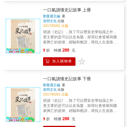
為鏡，探尋社會發展與國家興亡的規律、經驗
和教訓，尋找人生道路上的座標。然而，隨著
一口氣讀懂史記故事 上冊
時光的流逝，《史記》原本精彩的語言給當代
劉曼麗主編
著
人造成了一定的閱讀障礙，加之篇幅浩繁，影
昌明文化
出版
響了普通讀者對於這座巨大寶庫的開掘。 鑒於
2017/05/01 出版
此，青宛推出了這部彩圖版的《史記故事大全
研讀《史記》，除了可以豐富史學知識之外，
集》，遴選《史記》中最為人稱道的精華篇
更主要的是可以以史為鑒，探尋社會發展與國
章，基本按照時間順序，對其進行精準的譯
家興亡的規律、經驗和教訓，尋找人生道路上
白，用通俗而不失文采的現代語言詮釋歷史，
的坐標。以幫助讀者從全新的角度和嶄新的層
288
精彩扼要地勾勒出歷史演進的基本脈絡和發展
9
折
特價
元
面去考察歷史、感受歷史、思考歷史。為此，
歷程。《史記故事大全集》在精譯《史記》的
本書精選了《史記》中的精華篇章，以事件發
基礎上，還設置了「中國大事記」、「歷史關
加入購物車
生的時間為順序，全方位、新視角、多層面地
注」、「相關連結」等，試圖通過科學的體例
闡釋原著。
和創新的形式，全方位、新視角、多層面地詮
釋《史記》，力求在真實性、趣味性和啟發性
一口氣讀懂史記故事 下冊
等方面達到一個全新的高度。 本書特色 必讀歷
劉曼麗主編
著
史鉅作的再一次精粹詮釋！ ●紀載從上古傳說
昌明文化
出版
黃帝時代到漢武帝時期的中國歷史鉅作，兼具
2017/05/01 出版
極高的史學與文學價值，古今中外備受推崇，
研讀《史記》，除了可以豐富史學知識之外，
是認識中華文化博大精深的重要典籍。 ●依循
更主要的是可以以史為鑒，探尋社會發展與國
史記原著歷史脈絡，節選集結精彩故事，讓人
家興亡的規律、經驗和教訓，尋找人生道路上
愈讀愈有趣味，引發興趣的同時，更能在不知
的坐標。以幫助讀者從全新的角度和嶄新的層
不覺中留下深刻印象，徜徉在本書當中，學習
288
9
折
特價
元
面去考察歷史、感受歷史、思考歷史。為此，
歷史零負擔。 ●本書運用精練生動的文字，以
本書精選了《史記》中的精華篇章，以事件發
科學簡明的體例，配合豐富精美的圖片，並在