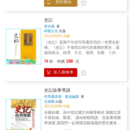
的座位，與劇場中的「佈景」無異；而每個人
貨到通知
落華辭、無一贅言，讀來文情並茂愛不釋卷，
也更喜愛古典文學中千絲萬縷的柔情傳唱。
說的話，宛如戲劇中的「對白」；人物的行為
閱之博學宏辭金章玉句，品味春華秋實鞭辟入
舉止，就像舞台上的「表演」。讀這段歷史，
裡。
恍如置身於當日的鴻門宴中，親眼看見英雄們
史記
磊落的英姿，和豪邁的談吐。《史記故事及其
李永熾
著
成語》並非《史記》的白話版本，我們挑選了
時報文化
出版
其中具有代表性的本紀與列傳，重新為讀者整
2012/10/23 出版
理太史公傳略及其創作始末，並且捨去冗長的
《史記》是兩千年前司馬遷所寫的一本歷史鉅
編年史。在這些精采篇章中，更有許多精采的
構。《史記》不僅寫出時代與邊裔的歷史，還
典故與成語，我們都特別以專欄的方式編輯。
描寫政治、經濟、天文、地理、音樂、卜卦、
這些故事，寓意深遠、筆力萬鈞，每一篇都雋
祭祀等人類生活的各種面貌，所以也是一部文
永感人，值得讀者細細咀嚼。期待您在本書
198
79
折
特價
元
化與社會史的書。《太史公自序》說：「究天
中，更了解歷史的興衰起落；更崇敬太史公的
人之際，通古今之變，成一家之言。」可見他
剛正不阿；更仰慕這些英雄豪傑的雍雍大度；
加入購物車
寫作時企圖心很大，但是態度非常嚴謹。
也更喜愛古典文學中千絲萬縷的柔情傳唱。
史記故事導讀
司馬遷原著、姜波編著
著
文經閣
出版
2012/10/09 出版
全國各國、高中指定國文科輔導教材 讓國文課
不再枯燥、艱澀。 讓你輕鬆閱讀、迅速累積國
學基礎 讓我們一起展開這幅瑰麗的歷史畫卷，
徜徉在歷史的長河裡 《中華文明是世界上最古