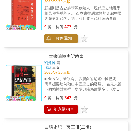
是史料學」的命題，是這種治史原則的完整體
國可以與之匹敵。唐朝不僅可以自立於世界民
2020/09/29 出版
現，影響巨大，人稱其開創了「史料學派」。
族之林，更在人類文明的發展史上遙遙領先。
顧頡剛是古史辨學派創始人，現代歷史地理學
對於史學研究者而言，本書亦是不可多得的寶
&
和民俗學奠基人。 & 本書提綱挈領地介紹中國
貴研究材料，其中提出的研究方法和原則，對
各歷史朝代的更迭，並且將古代社會的各個層
於史學研究領域具有深遠影響。
面如哲學、文學、經濟、宗教、自然科學等都
477
9
折
特價
元
做了簡介；對四書五經、諸子百家以及各朝代
的部分雜史等古書，從經學、漢學、史料學、
貨到通知
考古學和考據學等方面加以簡述。把三四千年
的中華歷史和文化舉重若輕地娓娓道來，使讀
者從總體上了解和把握中國歷史的基本情況。
& 本書特色 & 1. 史學大師講說治史門徑，深入
一本書讀懂史記故事
淺出解讀中國文化。 2. 簡述中國各朝的更迭及
劉曼麗
著
社會槪覽 3. 讀者能夠從總體上認識及理解中國
海鴿
出版
歷史及文化基礎 &
2020/07/29 出版
■ 全方位、新視角、多層面的闡述中國歷史，
簡單扼要地勾勒出中國歷史的發展。 在先人留
下的精神財富裡，史學典籍為數眾多，《史
記》是中國歷史上第一部紀傳體通史，它敘述
342
9
折
特價
元
了上起黃帝，下終漢武帝元狩元年（西元前122
年）三千多年的歷史，是中國古代最著名的古
加入購物車
典典籍之一，被列為二十四史之首。 & ■ 本書
的敘述手法，輕鬆而詼諧，讀者可以因此進入
歷史的時光隧道，與古人的生活合而為一。
《史記》不僅僅是一部歷史經典，還是一部集
白話史記一套三冊(二版)