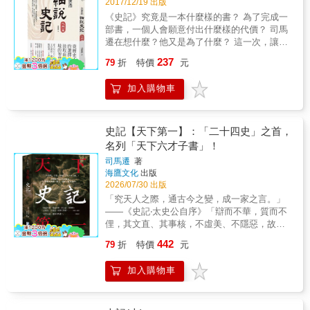
2017/12/19 出版
《史記》究竟是一本什麼樣的書？ 為了完成一
部書，一個人會願意付出什麼樣的代價？ 司馬
遷在想什麼？他又是為了什麼？ 這一次，讓我
們從《史記》讀《史記》！ 龐大恢宏的巨著
237
79
折
特價
元
《史記》匯集了中國上古文明的精粹，記載了
無數精彩非凡的歷史人事。太史公不只想記錄
加入購物車
歷史，更希望從歷史中找尋人類問題的終極解
答。 《史記》只是一部書，卻身兼經、史、
子、集特質：在「史部」是正史鼻祖，在「集
部」是散文大宗，在「子部」是一家之言，在
史記【天下第一】：「二十四史」之首，
「經部」是百王大法，後世再也沒有出現如此
名列「天下六才子書」！
宏偉貫通之作。 但是，司馬談與司馬遷父子到
司馬遷
著
底為什麼要寫《史記》？ 答案全在〈太史公自
海鷹文化
出版
序〉裡。 被譽為「千古名序」的〈太史公自
2026/07/30 出版
序〉是進入《史記》的大門，讀通了這一篇自
「究天人之際，通古今之變，成一家之言。」
序，你不但能掌握《史記》的整體結構和要
——《史記‧太史公自序》「辯而不華，質而不
點，更將明瞭在中國史學最危險的那一刻，司
俚，其文直、其事核，不虛美、不隱惡，故謂
馬談和司馬遷父子是多麼勇敢地承擔起責任，
之實錄。」——東漢‧班固「樸素凝煉、簡潔俐
接續了史學的傳統，因為覺得責無旁貸。 原
442
79
折
特價
元
落，無枝蔓之疾；渾然天成、滴水不漏，增一
來，從頭到尾，《史記》都是一本私修史書。
字不容；遣詞造句、煞費苦心，減一字不
而司馬談和司馬遷父子，正是以個人之力寫出
加入購物車
能。」——唐‧柳宗元「史界太祖，端推司馬
這部「史家之絕唱」！ 翻開書，讓臺大歷史系
遷！」——梁啟超◎ 《史記》——「二十四
名師呂世浩引導我們細讀《史記》，一探《史
史」之首，名列「天下六才子書」！作為一部
記》究竟，從歷史人物的選擇，汲取面對逆境