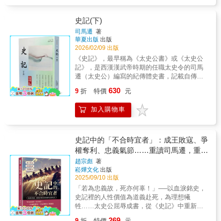
130卷，52萬6500餘字。該書原稿約在西漢末
年佚失，目前存世最古的史記殘卷是日本京都
高山寺藏中國六朝抄本；存世最古的完整史記
史記(下)
為現藏於臺灣中央研究院歷史語言研究所的北
司馬遷
著
宋「景祐本」《史記集解》（其中有十五卷為
華夏出版
出版
別版補配）、及日本藏南宋版黃善夫刻《史記
2026/02/09 出版
三家註》。作者司馬遷以其「究天人之際，通
《史記》，最早稱為《太史公書》或《太史公
古今之變，成一家之言」（《報任少卿書》）
記》，是西漢漢武帝時期的任職太史令的司馬
的史識，對後世史學和文學的發展皆產生了深
遷（太史公）編寫的紀傳體史書，記載自傳說
遠影響。《史記》首創的紀傳體撰史方法為後
中的黃帝至漢武帝太初年間共二千五百年的中
630
來歷代「正史」所傳承。《史記》同時是一部
9
折
特價
元
國歷史，與後來的《漢書》、《後漢書》、
優秀的文學著作，魯迅稱其為「史家之絕唱，
《三國志》合稱「前四史」。全書包括本紀12
無韻之離騷」。
加入購物車
卷、世家30卷、列傳70卷、表10卷、書8卷，共
130卷，52萬6500餘字。該書原稿約在西漢末
年佚失，目前存世最古的史記殘卷是日本京都
高山寺藏中國六朝抄本；存世最古的完整史記
史記中的「不合時宜者」：成王敗寇、爭
為現藏於臺灣中央研究院歷史語言研究所的北
權奪利、忠義氣節……重讀司馬遷，重新
宋「景祐本」《史記集解》（其中有十五卷為
思考歷史如何審判正義與是非
趙宗彪
著
別版補配）、及日本藏南宋版黃善夫刻《史記
崧燁文化
出版
三家註》。作者司馬遷以其「究天人之際，通
2025/09/10 出版
古今之變，成一家之言」（《報任少卿書》）
「若為忠義故，死亦何辜！」──以血淚銘史，
的史識，對後世史學和文學的發展皆產生了深
史記裡的人性價值為道義赴死，為理想犧
遠影響。《史記》首創的紀傳體撰史方法為後
牲……太史公屈辱成書，從《史記》中重新解
來歷代「正史」所傳承。《史記》同時是一部
讀忠義、不屈與抗爭精神▎《史記》的人文光
優秀的文學著作，魯迅稱其為「史家之絕唱，
269
9
折
特價
元