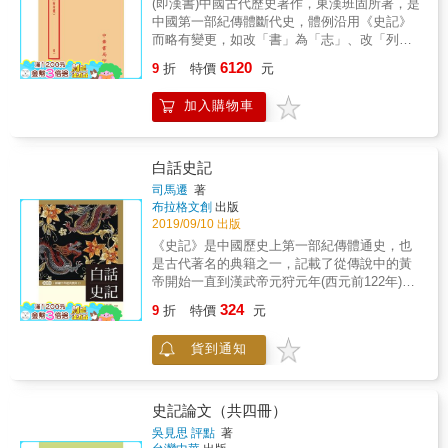
(即漢書)中國古代歷史著作，東漢班固所著，是
一部優秀的文學著作，魯迅稱其為「史家之絕
中國第一部紀傳體斷代史，體例沿用《史記》
唱，無韻之離騷」。 &
而略有變更，如改「書」為「志」、改「列
傳」為「傳」、改「本紀」為「紀」且無「世
6120
9
折
特價
元
家」，共計有一百篇。內容記載上自西漢高祖
元年（前206年）至新朝地皇四年（23年）共
加入購物車
230年歷史。《漢書》語言莊嚴工整，多用排
偶，遣辭造句典雅遠奧，與《史記》平暢的口
語化文字形成鮮明對照。此書一出，後纂修紀
傳體的斷代史均仿照其體例。 & 本書特色 & 1.
白話史記
(即漢書)中國古代歷史著作，東漢班固所著，是
司馬遷
著
中國第一部紀傳體斷代史。 & 2. 《漢書》語言
布拉格文創
出版
莊嚴工整，多用排偶，遣辭造句典雅遠奧，與
2019/09/10 出版
《史記》平暢的口語化文字形成鮮明對照。此
《史記》是中國歷史上第一部紀傳體通史，也
書一出，後纂修紀傳體的斷代史均仿照其體
是古代著名的典籍之一，記載了從傳說中的黃
例。 &
帝開始一直到漢武帝元狩元年(西元前122年)三
千年左右的歷史。全書包括本紀12卷、世家30
324
9
折
特價
元
卷、列傳70卷、表10卷、書8卷，共130卷，52
萬6500餘字。作者司馬遷以其「究天人之際，
貨到通知
通古今之變，成一家之言」的史識，對後世史
學和文學的發展皆產生了深遠影響。首創的紀
傳體撰史方法為後來歷代正史所傳承，是一部
優秀的文學著作。本書在保留原文的基礎上，
史記論文（共四冊）
提供了簡潔易懂的翻譯和注釋，使讀者能夠消
吳見思 評點
著
除閱讀上的障礙，加深對原著的理解。