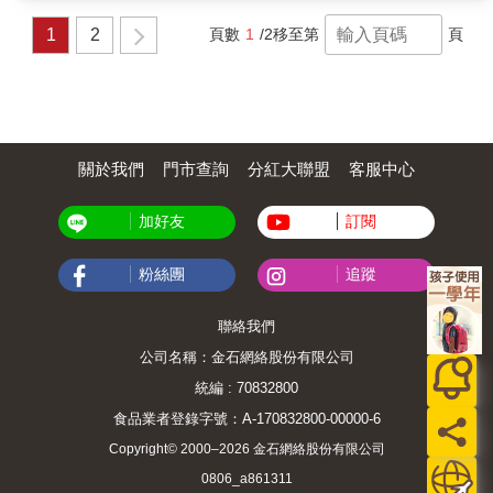
通，研讀自由，輕鬆愉快的閱讀。本書特色
「古籍今註今譯」為臺灣商務印書館與文復會
1
2
頁數
1
/2
移至第
頁
（國家文化總會）、國立編譯館合作出版，為
中華文化之精髓，註譯者皆為地位尊崇之國學
大師，絕對是此類書籍權威之大作！
關於我們
門市查詢
分紅大聯盟
客服中心
加好友
訂閱
粉絲團
追蹤
聯絡我們
公司名稱：金石網絡股份有限公司
統編 : 70832800
食品業者登錄字號：A-170832800-00000-6
Copyright© 2000–2026 金石網絡股份有限公司
0806_a861311