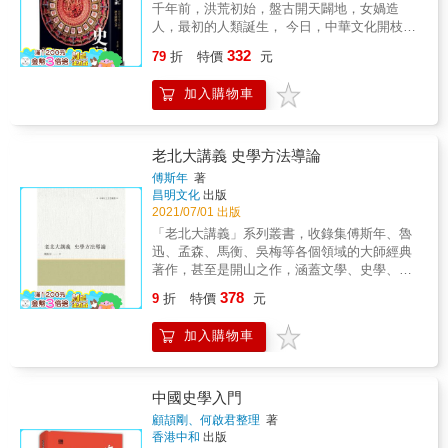
唐朝時期，中國的封建社會達到最頂峰， 其中
思想自由的專制模式，強調任何壓迫思想的政
千年前，洪荒初始，盤古開天闢地，女媧造
以唐太宗李世民的「貞觀之治」最為輝煌，
權，終究無法長久。▎《史記》裡的精神遺
人，最初的人類誕生， 今日，中華文化開枝散
「貞觀之治」創造中國最燦爛的一段歷史
產 趙宗彪對《史記》的價值給予極高評
葉，生生不息。 但，這當中的興衰，你都知道
332
&mdash;&mdash;「唐朝盛世」。 西元618
79
折
特價
元
價，認為它不僅記錄歷史，更建構了對「做
嗎？ 從最原始的群居部落，到統一的王朝出
年，是一個什麼樣的世界？ 當時的阿拉伯半島
人」的基本認知。無論是屈原投江、伍子胥鞭
現， 從少康中興、開元之治，到八國聯軍、末
出現了阿拉伯帝國，他們把羅馬帝國最後的根
加入購物車
屍、劉邦唱楚歌，還是鮑叔推薦管仲，皆展現
代皇帝， 從漢人稱霸，到外族入主中原， 草原
&mdash;&mdash;東羅馬帝國給打垮了，他們
出一種古人對信義、友誼與理想的執著。正因
民族遇見農業社會，會激盪出什麼樣的火花？
一路過關斬將，把敘利亞、大馬士革、埃及甚
如此，《史記》中的人物即使失敗，也依然偉
中華文化又是如何一步一步建立起來的？
至渡海把西班牙也給佔領了，當時歐洲的法蘭
大。趙宗彪透過深入淺出的文字，把司馬遷筆
老北大講義 史學方法導論
西帝國忙著應付戰爭，人民衣無蔽體、民不聊
下的悲壯與激情轉化為當代讀者的精神滋養，
傅斯年
著
生，東歐與北歐更是一片蠻荒之地。 當時的日
讓我們在今日仍能聽見兩千年前的呼喊與回
昌明文化
出版
本正處於飛鳥時代，只有語言沒有文字，西元
音。【本書特色】：本書以《史記》為基礎，
2021/07/01 出版
645年，才由孝德天皇推行「大化革新」，派出
深入淺出地解讀古代人物背後的歷史精神與人
「老北大講義」系列叢書，收錄集傅斯年、魯
大量的「遣唐使」，釐定官制；實行均田制；
性光輝。作者以現代視角重讀古文，結合個人
迅、孟森、馬衡、吳梅等各個領域的大師經典
改良稅制，行租庸調法；建立兵制，仿府兵
思考與歷史感懷，從忠誠、道義、改革、尊嚴
著作，甚至是開山之作，涵蓋文學、史學、藝
制；仿唐律，確立法律；創立學制；調查戶
等主題切入，呈現一部兼具深度與情感的歷史
術等多個學科，在現代學術和思想史上具有無
口，建立以天皇為中心的中央集權國家體制。
散文。全書文筆犀利，時而感性，時而批判，
378
9
折
特價
元
可替代的價值，對現代學術的發展具有啟迪意
當時的韓國，新羅聯合唐朝先後滅百濟、高句
讓讀者不只理解歷史，更思索何為「做一個有
義，同時也是不可多得的珍貴資料。 《史學方
麗而統一朝鮮，建立專制王權，篤信佛教，並
骨氣的人」。
加入購物車
法導論》收錄了傅斯年先生有關史學研究的學
且以佛教作為統一思想與文化的工具，用唐衣
術文章，從「中國及歐洲史學觀點之演講」
冠、年曆，仿製漢字，一切模仿中國，當時號
「自然科學與史學之關係」「史料之整理方
稱「君子國」。 唐朝在中亞建立中國的宗主
法」三個方面闡述其史學思想和治學方法，提
權，並且在朝鮮的平壤、越南的河內設有長住
中國史學入門
出了「上窮碧落下黃泉，動手動腳找東西」的
官，稱為「都護府」。當時西方世界的腐敗、
顧頡剛、何啟君整理
著
原則。該書完全代表了傅斯年提出的「史學即
混亂、分裂，只有中東的穆斯林阿拉伯人的帝
香港中和
出版