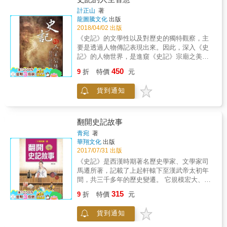
彩，並為生僻字逐一注音，不僅可以幫助學生
計正山
著
實現無障礙閱讀，還有助於培養學生的進取心
龍圖騰文化
出版
和自強精神。
2018/04/02 出版
《史記》的文學性以及對歷史的獨特觀察，主
要是透過人物傳記表現出來。因此，深入《史
記》的人物世界，是進窺《史記》宗廟之美、
百官之富的重要法門。《史記》中的各類人物
450
9
折
特價
元
性格，往往能反映歷史的、普遍性的人物典
型，透過史公的妙筆，我們可以看到各類型人
貨到通知
物背後所呈現的深刻的人性與歷史觀照，欣賞
他們在歷史場景中呈現的各種風姿。本書討論
了《史記》中許多膾炙人口的人物，透過作者
的詮釋，在欣賞人物風姿之餘，讀者或許能穿
翻開史記故事
越時空，與司馬遷的歷史智慧照面，領略「讀
青宛
著
史使人聰明」的益處。 本書特色 1.讓《史記》
華翔文化
出版
從書齋裡走出來，走進讀者的精神和文化生
2017/07/31 出版
活。 2.將《史記》中人們耳熟能詳的經典篇
《史記》是西漢時期著名歷史學家、文學家司
章，演繹為一個個白話故事。 3.以《史記》中
馬遷所著，記載了上起軒轅下至漢武帝太初年
的故事激勵人們積極進取，並產生追求美好生
間，共三千多年的歷史變遷。 它規模宏大、體
活的智慧和力量。 4.幫助您以新的思維和視角
制完備，涉及了哲學、政治、經濟、文學、美
315
閱讀《史記》，重新發現《史記》的精髓及智
9
折
特價
元
學、天文、地理甚至醫學占卜等方面，幾乎囊
慧。
括了各個歷史時期社會活動的全部內容，堪稱
貨到通知
一部百科全書式的鴻篇巨制。 研讀《史記》，
除了可以豐富史學知識，更主要的是可以以史