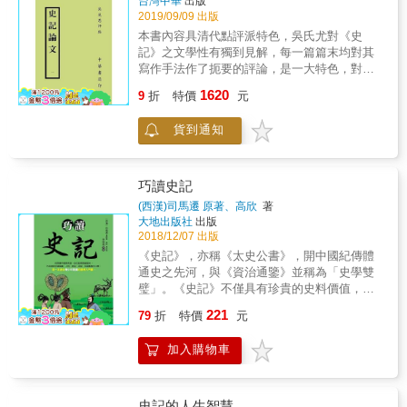
台灣中華
出版
2019/09/09 出版
本書內容具清代點評派特色，吳氏尤對《史
記》之文學性有獨到見解，每一篇篇末均對其
寫作手法作了扼要的評論，是一大特色，對於
研究傳記文學甚有助益。可惜的是，此書在吳
1620
9
折
特價
元
見思生前未能刻印出版，在身後由吳興祚刊
刻，得以傳世。
貨到通知
巧讀史記
(西漢)司馬遷 原著、高欣
著
大地出版社
出版
2018/12/07 出版
《史記》，亦稱《太史公書》，開中國紀傳體
通史之先河，與《資治通鑒》並稱為「史學雙
璧」。《史記》不僅具有珍貴的史料價值，記
載了從上古黃帝到西漢武帝三千年的歷史，既
221
79
折
特價
元
忠於史實，又靈活、有趣，而且是一部優秀的
文學作品──司馬遷像詩人、畫家、文學家一
加入購物車
樣，用生動的語言、傳神的筆力、充沛的情
感，描繪了眾多形象立體、個性鮮明、富有傳
奇色彩的歷史人物。本書精選《史記》中廣為
流傳的六十五則經典故事，語言通俗，敘述精
史記的人生智慧