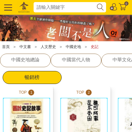
0
首頁
＞
中文書
＞
人文歷史
＞
中國史地
＞
史記
中國史地總論
中國當代人物
中華文化
暢銷榜
TOP
TOP
1
2