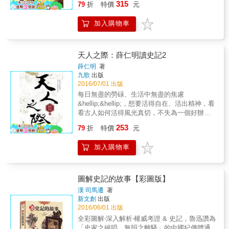
315
79
折
特價
元
隻揮動翅膀的蝴蝶，最終帶來了龍捲風一樣。
鑑古知今，以史為鑑，才能開創新的未來！ &
加入購物車
一天讀完中國史，一手掌握歷史上的大小事！
天人之際：薛仁明讀史記2
薛仁明
著
九歌
出版
2016/07/01 出版
每日無盡的勞碌、生活中無盡的焦慮
&hellip;&hellip;，想要活得自在、活出精神，看
看古人如何活得風光真切，不失為一個好辦
法。 劉邦逃命時拋子踹女，看似沒良心的行為
253
79
折
特價
元
卻得以保全所有人的性命。薛仁明說，不要活
得團團轉，該是看清自己的有限性，學劉邦耍
加入購物車
耍無賴、過「拋法人生」的時候了。 項羽少年
得志，叱咤風雲，然而薛仁明說，面對生命的
起落，與表面的風光不成比例的脆弱，往往是
一個人會否一蹶不振的關鍵。 面對社會中的烏
圖解史記的故事【彩圖版】
煙瘴氣，除了整日義憤填膺先氣死自己，還可
漢 司馬遷
著
以看看張良如何安然淡定，做為王者師、發揮
新文創
出版
讀書人最大的價值。 跟著薛仁明讀《史記》，
2016/06/01 出版
成王敗寇之間，打天下的道理竟與為人處世的
全彩圖解‧深入解析‧權威考證 & 史記，魯迅讚為
門道件件相通；原本散盡家財只為刺殺秦王、
「史家之絕唱，無韻之離騷」的中國紀傳體通