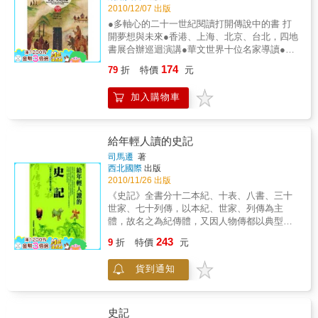
2010/12/07 出版
後說明《史記菁華錄》的選錄標準與諸多優
點，說明了適合學生與大眾讀者的理由，尤其
●多軸心的二十一世紀閱讀打開傳說中的書 打
有助於「訓練欣賞文學的能力和寫作記敘文的
開夢想與未來●香港、上海、北京、台北，四地
技術」，可培養「眼力和手法」，以運用於
書展合辦巡迴演講●華文世界十位名家導讀●結
「閱讀和寫作」上。朱自清還分析了姚祖恩的
合文字、攝影、漫畫、插圖、圖表的新型態出
174
79
折
特價
元
評點，分為兩大類，一、關於文章的；二、關
版●歐陽應霽、林怡芬、張妙如、豬樂桃等圖文
於事蹟的。前者的評點包括指出：1文章段落、
創作者參與●台師大、香港理工大學共同參與繪
加入購物車
2層次脈絡、3文章的作用、4文章的旨趣、5描
圖《史記》內容記載自傳說中的黃帝以來至漢
寫的妙處；後者涵蓋了：1批評歷史事蹟、2編
武帝時期以來的歷史，共分成〈本紀〉、
者的閱讀興會、3與文章的理解與欣賞有關的批
〈表〉、〈書〉、〈世家〉和〈列傳〉五個主
評事蹟。綜觀以上特點，本書可作為初學《史
題，加上最後的〈太史公自序〉又細分成一百
給年輕人讀的史記
記》者的入門書，也可作為《史記》研究者的
三十個章節。〈大宛列傳〉記載了古代中亞地
司馬遷
著
參考書，還是一般古典文學愛好者的讀本。本
區的地理、歷史、各民族的風俗，是研究古代
西北國際
出版
書特色一、清姚祖恩抽挹《史記》菁華，包括
中亞歷史重要的第一手資料。司馬遷在《史
2010/11/26 出版
本紀、世家、列傳，宛如精采歷史故事書，並
記》中並沒有替張騫立傳，但卻把張騫如何率
《史記》全書分十二本紀、十表、八書、三十
就文章與事蹟兩層面評點二、《史記》眾多選
領使團順利到達烏孫，又到了大宛，他的隨員
世家、七十列傳，以本紀、世家、列傳為主
評本中最受青睞的一部三、朱自清導讀四、文
將西域的葡萄、苜蓿引入漢朝，成功鑿通了絲
體，故名之為紀傳體，又因人物傳都以典型的
言與白話對照，現代讀者最佳入門
綢之路等經歷，全記錄在〈大宛列傳〉裏。張
人物形象來展示，故又稱之為傳記文學。《史
243
騫的遊蹤完全突破了漢朝人的地理知識圈，開
9
折
特價
元
記》不僅是中國史書的典範，也是中國不朽的
闢了一片新天地——西域。導讀者葛劍雄教授
文學名著。不僅有史學的認知價值，也有文學
認為張騫這個人物他忠於國家，一心建功立
貨到通知
的審美價值，讓讀者在享受藝術美的同時，還
業，膽子大，想像力豐富，吃苦耐勞，堅忍不
能清楚地看到中國封建社會歷史發展演變、朝
拔，百折不撓，善於用人，愛護下屬。一個不
代興衰更替的軌跡，從中得到以古鑑今的教
爭的事實是，像張騫這樣的人在中國歷史上並
益。史家之宗實錄三千年風雲 文學巨擘感動
史記
不多見。後繼無人的原因，是由於中國傳統儒