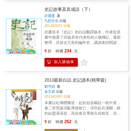
稽列傳中有哪些一鳴驚人的有趣故事？……文
學的魅力不應該受限於時代、語言的束縛，而
史記故事及其成語（下）
文體的表達方式，也不應該只能有一種詮釋方
許麗雯
著
法。《史記》是中國第一部紀傳體通史，同時
九韵文化
出版
也是傳記文學的代表作。歷來《史記》的文學
2013/03/21 出版
觀、美學觀、散文風格、傳記文學特質、語言
此書並非《史記》的白話翻譯版本，作者從原
藝術，以及對後世散文、戲劇、小說等文學樣
書中挑選了26篇具有代表性的人物傳記，重新
式的啟發，都佔有摧枯拉朽的關鍵地位，兼具
整理，且捨去冗長的編年史，讓讀者的閱讀可
了文學與史學的高度價值。《史記》當中的文
以更順暢，期能讓閱讀者由此而深入《史記》
234
章具有極大的感染力與文學的戲劇性。鴻門宴
9
折
特價
元
原文，進而喜歡歷史。您知道項羽的霸氣，足
中，詳細描述了項羽、劉邦、范增、張良等人
以撼動山河嗎？您聽過呂后殘酷冷血、自私跋
的座位，與劇場中的「佈景」無異；而每個人
加入購物車
扈、惡行惡狀的故事嗎？戰國四公子是怎樣對
說的話，宛如戲劇中的「對白」；人物的行為
待門下的食客，又如何借助他們的才華呢？滑
舉止，就像舞台上的「表演」。讀這段歷史，
稽列傳中有哪些一鳴驚人的有趣故事？……文
恍如置身於當日的鴻門宴中，親眼看見英雄們
學的魅力不應該受限於時代、語言的束縛，而
2013最新白話.史記讀本(精華篇)
磊落的英姿，和豪邁的談吐。《史記故事及其
文體的表達方式，也不應該只能有一種詮釋方
劉守訓
著
成語》並非《史記》的白話版本，我們挑選了
法。《史記》是中國第一部紀傳體通史，同時
金文鼎
出版
其中具有代表性的本紀與列傳，重新為讀者整
也是傳記文學的代表作。歷來《史記》的文學
2013/03/05 出版
理太史公傳略及其創作始末，並且捨去冗長的
觀、美學觀、散文風格、傳記文學特質、語言
本書以紀傳體陳述：起於始皇崛起一統中原，
編年史。在這些精采篇章中，更有許多精采的
藝術，以及對後世散文、戲劇、小說等文學樣
秦二世荒誕淫亂導致敗亡；項羽起兵潼關，締
典故與成語，我們都特別以專欄的方式編輯。
式的啟發，都佔有摧枯拉朽的關鍵地位，兼具
約結盟漢高祖，高祖食言導致兵戎相見，項羽
這些故事，寓意深遠、筆力萬鈞，每一篇都雋
了文學與史學的高度價值。《史記》當中的文
兵敗垓下，烏江自刎身亡。孟嘗君食客三仟，
永感人，值得讀者細細咀嚼。期待您在本書
252
章具有極大的感染力與文學的戲劇性。鴻門宴
9
折
特價
元
藺相如完璧歸趙，圖窮匕見荊軻刺秦，娓娓道
中，更了解歷史的興衰起落；更崇敬太史公的
中，詳細描述了項羽、劉邦、范增、張良等人
來俱是精采絕倫歷史典故；全文去蕪存菁、刊
剛正不阿；更仰慕這些英雄豪傑的雍雍大度；