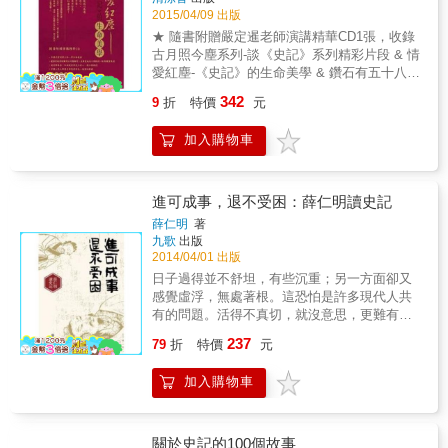
線示意圖讓你對這場讓項羽成為西楚霸王的關
2015/04/09 出版
世家、七十列傳，共一百三十卷。上起傳說中
鍵戰役更有動態概念，更能掌握整場戰事的來
的黃帝，下至漢武帝時期，完整敘述中國上古
★ 隨書附贈嚴定暹老師演講精華CD1張，收錄
龍去脈。 & 圖文交相呼應，閱讀起來更加鮮
至漢初，三千年的政治、經濟、文化等多方面
古月照今塵系列-談《史記》系列精彩片段 & 情
活！ & 你所不知道的歷史典故，在書中以方框
的歷史，是中國歷史上第一部規模宏大、內容
愛紅塵-《史記》的生命美學 & 鑽石有五十八
手法呈現，讓你完整理解史實、不再有任何遺
廣博、結構周密、體系完備的歷史著作。 &&&
面，多元化價值觀的《史記》豈止五十八面！
漏。 & 《史記》是西漢時期著名歷史學家、文
342
9
折
特價
元
本書精選《史記》中，最精采、最被後世廣為
所以走過紅塵兩千年依然璀璨！ & 當代享譽全
學家司馬遷所著，記載了上起軒轅下至漢武帝
流傳，人們最耳熟能詳的經典篇章，白話翻
世界的中國學者錢鍾書曾說：「太史公司馬遷
太初年間，共三千多年的歷史變遷。它規模宏
加入購物車
譯，讀來通俗易懂，並力求保持原書風格，遣
為追求不朽而寫《史記》，卻也為許多古人打
大、體制完備，涉及了哲學、政治、經濟、文
詞用句都能體會太史公高超的筆墨功力，同時
了防腐劑！」 & 《史記》的多面向的取材、多
學、美學、天文、地理甚至醫學占卜等方面，
兼顧現代人的閱讀習慣，讓讀者輕鬆讀歷史，
元化價值觀歸結於：「人間有愛」！ & 太史公
幾乎囊括了各個歷史時期社會活動的全部內
愉悅品文學。 關於本書，你非讀不可的理由 ★
司馬遷對於無緣與他相見的後人都有深厚的關
進可成事，退不受困：薛仁明讀史記
容，堪稱一部百科全書式的鴻篇巨制。研讀
以白話圖解形式，詮釋《史記》篇章中的精彩
愛：希望提供後人作人處事的智慧、希望後人
《史記》，除了可以豐富史學知識，更主要的
薛仁明
著
故事。 ★《史記》是中國的第一部紀傳體通史
藉由前人的智慧能走出自己人生的康莊！ & 宋
九歌
出版
是可以以史為鏡，探尋社會發展與國家興亡的
著作，成書後被歷代多位學者、文學家、歷史
代大理學家朱熹對學生說：「讀《史記》，便
2014/04/01 出版
規律、經驗和教訓，尋找人生道路上的座標。
學家等視為讀史、懂史、品文學的必讀之作，
見得秦之所以亡，漢之所以興；及至後來劉、
& 然而，隨著時光的流逝，《史記》原本精彩
日子過得並不舒坦，有些沉重；另一方面卻又
可見其中蘊含深刻意理。 ★本書以簡單易懂的
項事，又知劉之所以得，項之所以失，不難判
的語言給當代人造成了一定的閱讀障礙，加之
感覺虛浮，無處著根。這恐怕是許多現代人共
文字解析《史記》，更能貼近現代人的閱讀習
斷！」
篇幅浩繁，影響了普通讀者對於這座巨大寶庫
有的問題。活得不真切，就沒意思，更難有風
慣和理解面向。 ★本書編者特地從原著所記的
的開掘。鑒於此，青宛推出了這部彩圖版的
光。 & 此書正揭示了：超脫困境的智慧就在人
多個歷史事件中，精心遴選300多個最精彩、最
237
79
折
特價
元
《史記故事大全集》，遴選《史記》中最為人
們再熟悉不過的經典之中。 & 劉邦無賴、項羽
經典的故事，能充分融入現代人的生活圈，運
稱道的精華篇章，基本按照時間順序，對其進
英雄氣短、張良運籌帷幄決勝千里
用在為人處事中。 ★本書全書以原書卷次為
加入購物車
行精準的譯白，用通俗而不失文采的現代語言
&hellip;&hellip;太史公所撰《史記》中之人物，
序，加以組織整理，既保留原書的精髓，又在
詮釋歷史，精彩扼要地勾勒出歷史演進的基本
個個鮮明靈活，為世人所熟知。然而我們是否
語言文字的運用上更適合現代人的閱讀習慣。
脈絡和發展歷程。 & 《史記故事大全集》在精
想過，劉邦這份無可無不可，正是一種開闊，
譯《史記》的基礎上，還設置了「中國大事
使他無論處於何等境地都能從容面對；項羽少
關於史記的100個故事