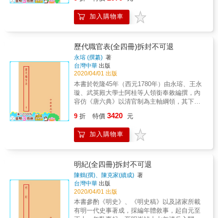
國古代史的重要工具書。 & 本書特色 & 1. 收錄
整理自三皇五帝到明代各政權的傳承世系、疆
加入購物車
域區劃變革、官職沿革。 2. 是研究中國古代史
的重要工具書。 &
歷代職官表(全四冊)拆封不可退
永瑢 (撰纂)
著
台灣中華
出版
2020/04/01 出版
本書於乾隆45年（西元1780年）由永瑢、王永
璇、武英殿大學士阿桂等人領銜奉敕編撰，內
容仿《唐六典》以清官制為主軸綱領，其下分
列三代至明之歷代官制建置，援引文獻以考證
3420
9
折
特價
元
沿革、比較異同，每官署部門官職各出一表，
並將清職官所設名稱、員額、品級、職掌記明
加入購物車
於各表標題之下。如官職古有而清所無或曾經
建置而後世廢除，都採納而另附於篇後，以供
讀者參考審訂。凡機關首長、次官、僚屬俱全
列出，以明綱紀；其兼任、無正任官職而所職
明紀(全四冊)拆封不可退
掌重要，如軍機處之類也另編專表以崇職守；
陳鶴(撰)、陳克家(續成)
著
八旗及新疆封爵官秩是前代所未有，並詳列考
台灣中華
出版
證，以表清之創建優越處。 本書特色 1.內容仿
2020/04/01 出版
《唐六典》以清官制為主軸綱領，下分列三代
本書參酌《明史》、《明史稿》以及諸家所載
至明之歷代官制建置，援引文獻以考證沿革、
有明一代史事著成，採編年體敘事，起自元至
比較異同。 2.本書於乾隆45年（西元1780年）