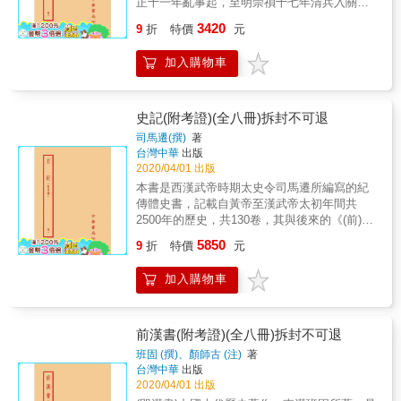
正十一年亂事起，至明崇禎十七年清兵入關，
由永瑢、武英殿大學士領銜奉敕編撰。
可謂有明一代史事之彙編。內容主採前人之
3420
9
折
特價
元
言，不足之處則加入作者之意以資治事。 & 本
書特色 & 1. 本書參酌《明史》、《明史稿》起
加入購物車
自元至明崇禎十七年清兵入關明史事彙編。 2.
內容主採前人之言，不足之處則加入作者之意
以資治事。。 &
史記(附考證)(全八冊)拆封不可退
司馬遷(撰)
著
台灣中華
出版
2020/04/01 出版
本書是西漢武帝時期太史令司馬遷所編寫的紀
傳體史書，記載自黃帝至漢武帝太初年間共
2500年的歷史，共130卷，其與後來的《(前)漢
書》、《後漢書》、《三國志》合稱「前四
5850
9
折
特價
元
史」。作者司馬遷以其「究天人之際，通古今
之變，成一家之言」的史識，對後世史學和文
加入購物車
學的發展皆產生了深遠影響。《史記》首創的
紀傳體撰史方法為後來傳著之正史所傳承，它
同時也是一部優秀的文學著作，魯迅稱其為
「史家之絕唱，無韻之離騷」。 & 本書特色 &
前漢書(附考證)(全八冊)拆封不可退
1. 本書是西漢武帝時期太史令司馬遷所編寫的
班固 (撰)、顏師古 (注)
著
紀傳體史書，記載自黃帝至漢武帝太初年間共
台灣中華
出版
2500年的歷史。 & 2. 《史記》首創的紀傳體撰
2020/04/01 出版
史方法為後來傳著之正史所傳承，它同時也是