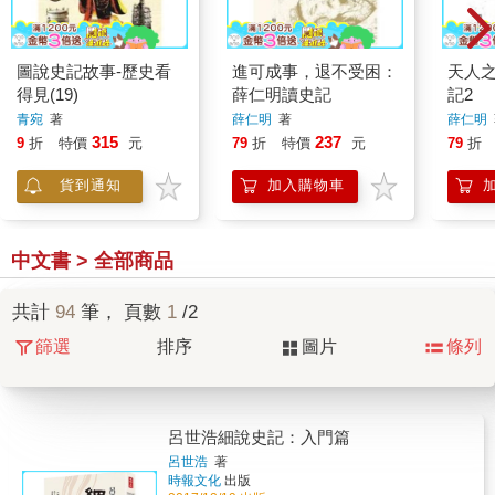
圖說史記故事-歷史看
進可成事，退不受困：
天人
得見(19)
薛仁明讀史記
記2
青宛
著
薛仁明
著
薛仁明
315
237
9
折
特價
元
79
折
特價
元
79
折
貨到通知
加入購物車
中文書 > 全部商品
共計
94
筆， 頁數
1
/2
篩選
排序
圖片
條列
呂世浩細說史記：入門篇
呂世浩
著
時報文化
出版