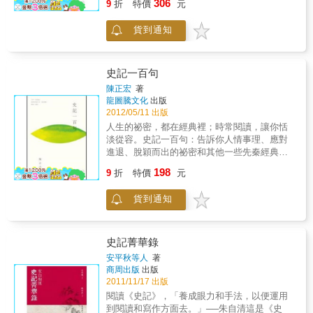
306
9
折
特價
元
老的文明之一，也是世界上延續時間最長的文
明。從「三皇五帝」開始算起，中華文明已經
貨到通知
靜靜流淌了五千多年。 從茹毛飲血的時代一路
走來的中華民族，在延續生命的同時還創造出
了無比燦爛的中華文明。在五千年的歷史中，
既出現過留下豐功偉績的英雄人物，也有很多
史記一百句
自私自利的齷齪小人。縱觀整個歷史，為我們
陳正宏
著
留下深刻印象的，既有昏庸無能的帝王、英明
龍圖騰文化
出版
神武的首領，也有犯顏直諫的忠臣、幽默詼諧
2012/05/11 出版
的小人物，還有很多只在書中看到過的刺客
人生的祕密，都在經典裡；時常閱讀，讓你恬
&hellip;&hellip;他們都只是歷史長河中的一個小
淡從容。史記一百句：告訴你人情事理、應對
水滴，但無數的他們匯聚到一起，就成了歷史
進退、脫穎而出的祕密和其他一些先秦經典不
的滾滾洪流，推動著人類社會不斷向前發展。
同，《史記》裡的佳句名言，大多不是道德的
198
《史記》是由我國漢代著名史學家司馬遷撰寫
9
折
特價
元
箴言，也不盡是生活的良方；它們並不那麼溫
的中國第一部紀傳體通史，是我國歷史書籍中
馨，也不那麼甜美；有時甚至冷酷無情，像是
的佼佼者。它穿越時空而來，把一個個形象生
貨到通知
一把鋒利的尖刀，刺疼你的心。那是實際存在
動的歷史人物惟妙惟肖地展現在我們面前，將
過的人生的真實結晶，讓兩千年後生活在同一
上古時期的「五帝」到漢武帝期間三千多年的
片天空下的我們，也直觀地體驗了歷史與現實
歷史一一記錄下來。這是古人留給我們的一筆
的水乳交融。本書除讓讀者了解《史記》中的
史記菁華錄
極為寶貴的財富，我們不僅要好好珍惜，還要
佳句名言，還詳加解說這些佳句名言所賦予的
安平秋等人
著
啟動智慧之門，汲取其中的精神和力量。 遺憾
現代意義。古今對照，尤其發人省思。系列特
商周出版
出版
的是，由於時代和語言的局限性，現在的國、
色1. 作者群為復旦、華東師範大學教授，闡述
2011/11/17 出版
高中學生對古典文學缺少興趣，加之閱讀古文
經典深入淺出，融合古今。2. 本系列收錄經典
閱讀《史記》，「養成眼力和手法，以便運用
能力有限，從而使他們很難充分享受古典文學
不限於四書五經，涵蓋經歷千年吟誦的詩詞文
到閱讀和寫作方面去。」──朱自清這是《史
帶來的樂趣。 本書以此為出發點，從《史記》