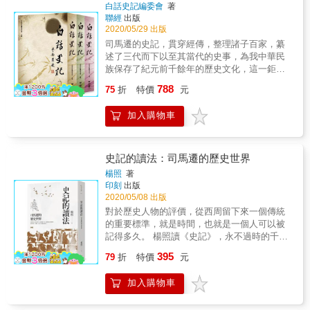
個人傾向性於一體的傳記故事。本書就是基於
白話史記編委會
著
《史記》這些特點而編撰的。魯迅曾對《史
聯經
出版
記》的評價堪稱經典：史家之絕唱，無韻之
2020/05/29 出版
《離騷》。 & 本書所收錄的內容，就是魯迅所
司馬遷的史記，貫穿經傳，整理諸子百家，纂
說的「絕唱」和「無韻」部分，即《史記》的
述了三代而下以至其當代的史事，為我中華民
精華&mdash;本紀、世家、列傳。這三種體例
族保存了紀元前千餘年的歷史文化，這一鉅
是純粹記述人物及其歷史事蹟的，集歷史性、
著，是先秦所有典籍無可相比的。作為一個中
788
文學性、思想性於一體，《史記》的獨特之
75
折
特價
元
國人要了解自家的歷史文化，必讀史記，但因
處，也正在於此。 & 歷史不但是一個國家和民
其文字古質，沒有相當學力的人是不易讀通
族的發展史，也是一部有思想、有靈魂的生活
加入購物車
的。尤以今時學術分科，除專門文史學研究者
史和奮鬥史。回顧中國過去五千年的歷史，每
外，有能力讀此書的更少了。本書集合了各大
一處都值得人們去感受、去品味。 &
學院所六十餘位教授的學養，以兩年的時間功
夫，將史記全書一百三十卷譯為今日通行的白
史記的讀法：司馬遷的歷史世界
話文，使兩千年前的鉅著，人人能讀而無阻
楊照
著
塞。共得一百六十萬字，分裝三大冊。
印刻
出版
2020/05/08 出版
對於歷史人物的評價，從西周留下來一個傳統
的重要標準，就是時間，也就是一個人可以被
記得多久。 楊照讀《史記》，永不過時的千古
之書 解譯司馬遷不可思議的精密心靈 穿透兩千
395
79
折
特價
元
年時空的普世價值 彌補天命之不平，叩問權力
本質，洞悉抉擇關鍵點 歷史真正重要的不是事
加入購物車
實，而是事實與事實之間的關係，或者進一步
說，是解釋「如何」及「為何」，這是與我們