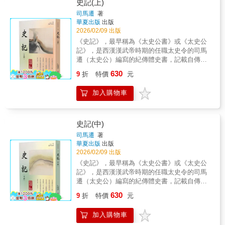
偉大的歷史著作，《史記》不僅開創中國紀傳
史記(上)
的智慧。
體史學，同時也開創中國傳記文學的先河。紀
司馬遷
著
傳體是以人物為中心記述歷史，《史記》以後
華夏出版
出版
的各個朝代史書大多沿用這樣的體例。本書
2026/02/09 出版
中，我們精選出七十三篇經典名篇，用通俗易
《史記》，最早稱為《太史公書》或《太史公
懂的方式將《史記》譯為白話文，展現司馬遷
記》，是西漢漢武帝時期的任職太史令的司馬
獨一無二的紀實筆力。◎ 中國兩千五百年的歷
遷（太史公）編寫的紀傳體史書，記載自傳說
史，都被司馬遷一個人，留在了這本書中！
中的黃帝至漢武帝太初年間共二千五百年的中
630
《史記》原書總共一百三十篇，分為十二本
9
折
特價
元
國歷史，與後來的《漢書》、《後漢書》、
紀、十表、八書、三十世家、七十列傳。《史
《三國志》合稱「前四史」。全書包括本紀12
記》中描寫的許多歷史人物，不僅表現司馬遷
加入購物車
卷、世家30卷、列傳70卷、表10卷、書8卷，共
對歷史的卓越見識，而且透過那些人物的活
130卷，52萬6500餘字。該書原稿約在西漢末
動，生動地展開廣闊的社會生活畫面。《史
年佚失，目前存世最古的史記殘卷是日本京都
記》充滿了司馬遷的愛憎之情，這是其他以求
高山寺藏中國六朝抄本；存世最古的完整史記
史記(中)
客觀的史書不具備的。◎ 《史記》——「史家
為現藏於臺灣中央研究院歷史語言研究所的北
司馬遷
著
之絕唱，無韻之《離騷》。」《史記》具有彌
宋「景祐本」《史記集解》（其中有十五卷為
華夏出版
出版
足珍貴的史學價值，它涵蓋歷代政治、經濟、
別版補配）、及日本藏南宋版黃善夫刻《史記
2026/02/09 出版
軍事、思想、民族、外交等方面的情況，為後
三家註》。作者司馬遷以其「究天人之際，通
《史記》，最早稱為《太史公書》或《太史公
世保存大量的珍貴史料。兩千多年以來，《史
古今之變，成一家之言」（《報任少卿書》）
記》，是西漢漢武帝時期的任職太史令的司馬
記》不僅是歷史家學習的典範，也成為文學家
的史識，對後世史學和文學的發展皆產生了深
遷（太史公）編寫的紀傳體史書，記載自傳說
學習的典範，被魯迅譽為「史家之絕唱，無韻
遠影響。《史記》首創的紀傳體撰史方法為後
中的黃帝至漢武帝太初年間共二千五百年的中
之《離騷》。」
630
來歷代「正史」所傳承。《史記》同時是一部
9
折
特價
元
國歷史，與後來的《漢書》、《後漢書》、
優秀的文學著作，魯迅稱其為「史家之絕唱，
《三國志》合稱「前四史」。全書包括本紀12
無韻之離騷」。
加入購物車
卷、世家30卷、列傳70卷、表10卷、書8卷，共