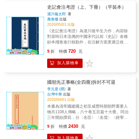
當下學習歷史的態度差異最大的地方。按司馬
遷的態度，歷史不是一堆「What」，重要的是
史記會注考證（上、下冊）（平裝本）
「How and Why」。在個人層次上，一個人為
瀧川龜太郎
著
什麼會用這種方式講話做事？作為一個群體，
萬卷樓
出版
彼此行為之間的互動會產生什麼模式，他們為
2020/05/01 出版
何如此？某些事情會導致什麼樣的後果？為了
《史記會注考證》為瀧川後半生力作，內容除
達到某種目的又選擇何種手段？這些都在歷史
對當時日本流傳的中國宋代以前《史記》各種
裡，也是我們理解、研究史學時最重要的挑
鈔本殘卷進行校勘外，在注解方面更廣泛收羅
戰。 當我們以這樣的視野和方式去整理豐富龐
大量日本研究成果，此書也為研究《史記》的
720
雜的史實，就會對人類行為有一個合理的解
9
折
特價
元
經典權威作品。
釋，從而碰觸到普遍的人類經驗，真正做到以
古鑑今，讓歷史對當下現實有所幫助。司馬遷
加入購物車
在著作中清楚地展現了這種歷史態度。他用了
幾個重要的觀念解釋《史記》的目的。 《史
記》是一部通史，也就意味著是人類有意識、
國朝先正事略(全四冊)拆封不可退
有經驗以來的總和。通史是時間的完整呈現，
李元度 (撰)
著
司馬遷要從開天闢地、人怎麼來、人的社會怎
台灣中華
出版
麼來、人的歷史怎麼來開始寫起。通史不會有
2020/04/01 出版
真正的終點，因為時間要繼續流下去，不過在
本書為清帝國建國之初至咸豐時期朝野重要人
現實上，司馬遷只能把歷史寫到自己那個時
物共1108人傳略，六十卷五百篇十大冊。同治
代。這件事情本身的意義非常重大，因為這是
三年開始撰寫，分〈名臣〉〈名儒〉〈經學〉
中國歷史意識的一次提升與突破。 司馬遷用他
〈文苑〉〈遺逸〉〈循良〉〈孝義〉七門；光
的著作讓我們認識到，當我們把歷史當作一個
2430
9
折
特價
元
緒十六年鄒存淦校對抄本，另朱孔彰著有《國
整體時，所看到的歷史、從裡面學到的內容，
朝先正事略續編》四卷。 & 本書特色 & 1. 本書
以及因此認識到的世界與道理，是完全不一樣
加入購物車