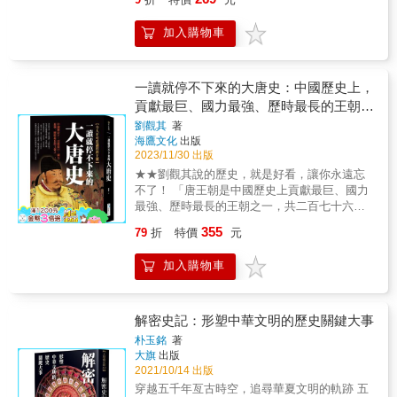
輝 本書以《史記》為基礎，從司馬遷筆下
無韻之離騷」。
的一百三十篇中選出具有代表性的人物與事
加入購物車
件，重新詮釋古代中國的人文精神。趙宗彪認
為，《史記》不僅是歷史紀錄，更是對人性、
尊嚴與命運的深刻書寫。書中強調司馬遷對於
忠誠、氣節、友情、道義等價值的頌揚，特別
一讀就停不下來的大唐史：中國歷史上，
著墨於歷史人物在壓迫與困境中如何保有人的
貢獻最巨、國力最強、歷時最長的王朝之
尊嚴，如伯夷、屈原、韓信等，都在作者筆下
一！
劉觀其
著
呈現出悲劇而不屈的高貴精神。▎歷史中的人
海鷹文化
出版
性試煉 趙宗彪將焦點對準《史記》中那些
2023/11/30 出版
處於歷史轉捩點上的人物命運。他分析了功臣
★★劉觀其說的歷史，就是好看，讓你永遠忘
如韓信、范蠡的悲劇命運，揭示了「兔死狗
不了！ 「唐王朝是中國歷史上貢獻最巨、國力
烹」作為專制政體下的必然結果；同時也讚揚
最強、歷時最長的王朝之一，共二百七十六
了如趙氏孤兒案中公孫杵臼與程嬰的犧牲精
年，其中一半時間在黃金時代之內。」
神，體現出「死容易，活著更難」的義士擔
355
79
折
特價
元
&mdash;&mdash;柏楊‧《中國人史綱》 ◎ 這
當。這些章節不僅重現古人生命中最艱難的抉
本書，給你不一樣的唐朝歷史！ 西元七世紀時
擇，也讓現代讀者重新反思何謂忠誠與背叛、
加入購物車
期的世界強國之首 中國歷史上，唯一的正統女
堅守與妥協。▎政權、改革與思想控制 書
皇帝登場 中國歷史上，第一個狀元、三元及
中對中國古代改革的探討具有高度現實意義，
第，都誕生於唐朝 海外多稱中國人為「唐
特別是趙武靈王的「胡服騎射」與商鞅變法的
人」、聚集的地方為「唐人街」 唐初，佛教在
解密史記：形塑中華文明的歷史關鍵大事
對比。作者指出，改革雖是歷史必然，但其過
中國的影響達到頂峰，也是在此，佛教完全中
程與方法決定成敗與代價。趙武靈王採取漸進
朴玉銘
著
國化 ◎ 全方位、新視角、多層面的豐富內容，
大旗
出版
式溝通、以理服人，最終成功改變社會；而商
讓你一讀就停不下來！ 唐朝（西元618年～907
2021/10/14 出版
鞅以高壓鐵血推動新法，結果死於車裂。此
年），起於高祖李淵，終於哀帝，共二十帝。
外，書中也批判秦始皇與李斯焚書坑儒、壓制
穿越五千年亙古時空，追尋華夏文明的軌跡 五