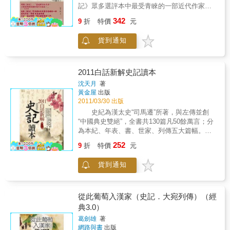
學作品等。3. 不但解釋傳統經典義理，並與現
記》眾多選評本中最受青睞的一部近代作家、
中精選了一部分富有趣味的故事，旨在引起廣
代生活緊密結合，讓讀者重新感受，心領神
學者 朱自清導讀文言、白話對照，現代讀者最
大國、高中學生對歷史的興趣，從而更深刻地
342
會。4. 擷取經典精華，易於閱讀，適合隨身攜
9
折
特價
元
佳入門《史記》是我國歷代正史的鼻祖，也是
瞭解源遠流長的華夏史。 本書首先介紹了關於
帶，隨時翻閱。
一部文學巨著。常讀《史記》，可以訓練欣賞
《史記》的史學和文學價值，令讀者能夠在後
貨到通知
文學的能力和寫作技巧，大學和中學常選用
面的閱讀中欣賞到《史記》獨特的藝術性；然
《史記》為國文教材。然而《史記》卷帙龐
後以朝代順序講述各個歷史故事，使讀者可以
大，內容廣泛，遍及天文、地理、術算……，
在具有趣味性的閱讀中瞭解各個朝代的歷史。
一般人若想全讀，往往是力有未逮。所以，擷
在書的最後，編者還列出了主要帝王的在位時
2011白話新解史記讀本
取菁華，便於閱讀和欣賞，符合許多讀者的需
間和重要歷史事件的時間表，以方便讀者進行
沈天月
著
求，《史記菁華錄》正是這部文史巨著的節
相關的檢索和查閱。 此外，書中還對提到的歷
黃金屋
出版
本。《史記菁華錄》的選評者為清康熙錢塘苧
史知識進行了必要的加強，並選擇了一些傳
2011/03/30 出版
田氏姚祖恩，從小喜歡讀《史記》，有感此書
說、民間故事來增加閱讀的趣味性。此外，本
史紀為漢太史“司馬遷”所著，與左傳並創
意味深長，經「抽挹精華，批導窾郤」，將
書還會在文章中提出一些問題引導國、高中讀
“中國典史雙絕”，全書共130篇凡50餘萬言；分
《史記》的巧奪天工和太史公的苦心孤詣呈現
者深入思考，培養他們的思維能力，而不是一
為本紀、年表、書、世家、列傳五大篇幅。本
給讀者。經過姚祖恩精心剪裁的《史記》五十
股腦地把既有的結論填進腦子裡。 英國哲學家
書慎選翹楚擷其精華，譯文輔弼裨益初學閱
252
一篇，包括本紀（三篇）、表序（三篇）、書
培根說過：「讀史使人明智。」 唐太宗李世民
9
折
特價
元
讀，故採逐句精釋以昭核對；然史公之文洸洋
（三篇）、世家（九篇）、列傳（三十三），
也說過：「以古為鏡，可以知興替。」 讀者們
瑰麗，逐譯恐嫌隱晦，故不得偶加改易以求彰
都可當作一本寫得十分有趣的歷史故事書來
在讀這本書的時候可能為其中某個故事哈哈大
貨到通知
顯。本書特色 全書所述：戰國四公子及刺
讀。再加上姚祖恩的評點，更是道出太史公文
笑，也為其中某個人物的悲慘遭遇默默垂淚，
客之流，漢史准陰侯及遊俠奇士，孟嘗君食客
章的三昧。《史記菁華錄》問世以來，歷久不
但是當合上這本書的時候，希望讀者們從中獲
三千，藺相如完璧歸趙，圖窮匕見荊軻刺秦，
衰，是眾多《史記》選評本中最受青睞的一
得豐富的知識。 現在，讓我們一起展開這幅瑰
俱是精采絕倫歷史典故。全文以紀傳體陳述，
從此葡萄入漢家（史記．大宛列傳）（經
部。此文言白話對照版本，特別收錄一篇朱自
麗的歷史畫卷，徜徉在歷史的長河裡吧！ 典藏
去蕪存菁刊落浮辭無一贅言，讀來文情並茂愛
典3.0）
清的導讀，內容就像中學國文老師台上講課一
中國系列圖書讓你在輕鬆中閱讀古文，在不知
不釋卷，觀之金章玉句博學宏詞，品味春華秋
般，先介紹《史記》的背景、作者、體例、特
葛劍雄
著
不覺提升了國學的能力。 達到對過去悠悠歷史
實鞭辟入裡。
網路與書
出版
點、歷代研究與注釋、讀者的閱讀動機等，然
不陌生：對茫茫未來走向有定見。