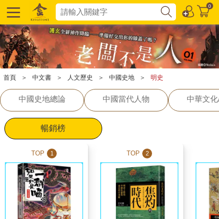
0
首頁
＞
中文書
＞
人文歷史
＞
中國史地
＞
明史
中國史地總論
中國當代人物
中華文化
暢銷榜
TOP
TOP
1
2