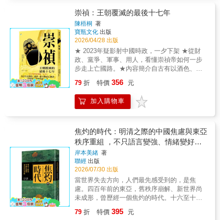
皇帝！ 原諒我這一生不羈放縱愛自由～「頑童
勢力的博弈中，改革家張居正、悲劇皇帝朱由
皇帝」明武宗朱厚照喵天生討厭束縛，一心嚮
崇禎：王朝覆滅的最後十七年
檢、清太祖努爾哈赤、農民起義領袖李自成等
往宮外生活，不只自封「威武大將軍」親自帶
角色相繼登場，一步步爲大家勾勒出明末清初
陳梧桐
著
兵出門揍人，還在紫禁城外設立私人遊樂園
寶瓶文化
出版
的激盪歲月。最後，再次感謝讀者朋友們對本
「豹房」天天玩耍，動輒幾個月不上朝？（明
2026/04/28 出版
書的支持！我們下回再見！ ★可愛漫畫附上參
朝百姓：你這個薪水小偷！！！）✦突然收到
考典籍，沒有亂編，全部都源自文獻！ ★精彩
★ 2023年疑影射中國時政，一夕下架 ★從財
「皇位錄取通知書」，但條件是「拋棄老
附錄解說，輕鬆漫畫中學到有趣歷史，舒壓、
政、黨爭、軍事、用人，看懂崇禎帝如何一步
爸」？大明即將易主，權臣決定擁立世子朱厚
學習兩不誤！
步走上亡國路。★內容簡介自古有以酒色、暴
熜喵為皇帝，但他必須依照禮法，改認自己的
虐、窮兵黷武亡國者，崇禎卻是愈勤政愈亡
356
「叔叔」為老爸？！皇位VS親爹，明世宗朱厚
79
折
特價
元
國。★ 2023年疑影射中國時政，一夕下架 ★從
熜喵會如何選擇？臣權VS皇權，哪一方才是最
財政、黨爭、軍事、用人，看懂崇禎帝如何一
後的贏家？！★可愛漫畫附上參考典籍，沒有
加入購物車
步步走上亡國路。「朕非亡國之君，諸臣皆亡
亂編，全部都源自文獻！★精彩附錄解說，輕
國之臣矣！」崇禎如何認認真真、勤勤懇懇搞
鬆漫畫中學到有趣歷史，舒壓、學習兩不誤！
垮一個王朝，成為史上經典悲劇人物？崇禎十
七年，李自成帶領的農民軍攻入北京內城。明
焦灼的時代：明清之際的中國焦慮與東亞
思宗走投無路下，登上煤山，在一棵槐樹上自
秩序重組 ，不只語言變強、情緒變好，
縊身亡，277年的大明王朝就此終結。不同於歷
連人生都不同
岸本美緒
著
史上諸多昏君，明朝末代皇帝明思宗節儉、勤
聯經
出版
政，每日視朝、批閱奏章至深夜，更計劃性地
2026/07/30 出版
剷除閹黨、力圖中興。明朝卻仍像是破了洞的
當世界失去方向，人們最先感受到的，是焦
船，在這位帝君手上覆滅。後世對明思宗的評
慮。四百年前的東亞，舊秩序崩解、新世界尚
價不一，有人同情他在風雨飄搖中接下病重的
未成形，曾歷經一個焦灼的時代。十六至十八
帝國；更多人說，是他的多疑猜忌、剛愎自
世紀的東亞，正面臨一場深刻而劇烈的變動。
用、任用奸佞、優柔寡斷又死要面子，導致判
395
79
折
特價
元
明帝國走向終局，清帝國崛起；朝貢體系逐漸
斷決策步步錯。他自奉簡樸的另一面，對他人