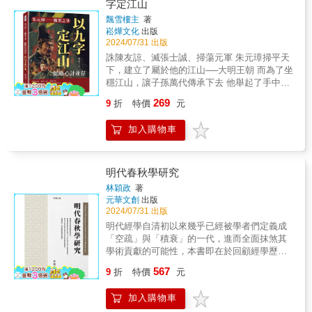
字定江山
開端到逐漸腐敗的過程，闡述了清廉與貪腐的
然而，今天我可能需要直接而非間接地告訴
性。 【本書特色】： 本書是蔡東藩的《明史演
自己的能力。▎戰功顯赫的將領故事進一步描
激烈鬥爭。全書透過典型官僚和正面典範的生
您：這場激勵過您童年的英雄讚歌，其實只是
飄雪樓主
著
義》卷二，以生動詳實的筆觸描繪了明朝初期
寫了朱元璋在軍中的輝煌戰績。他登上城牆，
動描繪，深入剖析貪腐這種社會慢性病如何在
崧燁文化
出版
一場鬧劇，而且還不是孫悟空一個人的鬧劇，
的政治風雲和軍事變遷。結合史實與文學創
語驚張天祐，深入虎穴，與孫德崖會面。郭家
2024/07/31 出版
長期發展中悄然侵蝕王朝。
而是幾乎所有人聯合演出的一齣天大的鬧劇。
作，透過人物對話和細膩描寫，展現了削藩、
女入侍濠城，而常將軍則在拔採石的戰鬥中顯
▎取經幹麼──王大臣與大禮議 官場政治，有些
誅陳友諒、滅張士誠、掃蕩元軍 朱元璋掃平天
靖難之役及其後一系列內部紛爭。以故事性的
示出非凡的勇氣。朱公在取集慶時開府，徐帥
東西看起來是鬧劇，其實隱藏著很深內涵，只
下，建立了屬於他的江山──大明王朝 而為了坐
方式，使讀者深入了解歷史事件背後的權力爭
則在陷常州的戰役中立下大功。朱亮祖不幸在
是當事人不願意說出來，樂得讓人以為真是鬧
穩江山，讓子孫萬代傳承下去 他舉起了手中三
鬥與人性糾葛，同時也透過具體情節和生動人
戰鬥中戰敗被擒，但張士德英勇無比，最終絕
劇。明朝歷史上，正有一齣無厘頭的大鬧劇，
尺利劍，砍向了麾下的功臣們…… ▎從草根到
物，反映出明朝歷史的波瀾壯闊與複雜多變。
粒自盡。隨後，廖永安在太湖陷沒，而胡大海
269
9
折
特價
元
還有一齣很無聊的肥皂劇，像極了大鬧天宮和
皇帝：朱元璋的崛起 朱元璋，原名朱重八，出
則在東浙薦賢，這些故事生動地描繪了當時動
西天取經，恰是作者源於生活的素材。 ▎誰要
生於一個貧苦農家，早年的艱苦生活鍛鍊了他
蕩的局勢。▎智勇雙全的英雄朱元璋展示了非
加入購物車
取經──唐僧還是唐太宗 很多影視作品都有意無
的意志。紅巾軍起義爆發後，他加入義軍，逐
凡的計謀和智慧，劉伯溫定計破敵，陳友諒挈
意地忽略了原著的一個重要環節──唐太宗還
步顯露頭角。透過不斷的戰鬥和政治鬥爭，朱
眷逃生。為了救援安豐，他護送小明王安全歸
魂。原著中唐太宗（李世民）魂遊地府，被嚇
元璋逐漸建立起自己的勢力，最終推翻元朝，
來；在援助南昌的過程中，他與偽漢主進行了
得死去活來，還陽後趕快大辦水陸法會超渡亡
建立大明。 ▎九字定江山：朱元璋的治國策略
明代春秋學研究
一場大戰，最終在鄱陽湖決戰中友諒身亡，吳
靈，並派唐僧遠赴西天取經，想以此衝抵自己
朱元璋在建立大明後，提出了「高築牆、廣積
王在應天府即位。隨後，他移師東下，取武
林穎政
著
的殺孽。可能是覺得這一段太過無趣──至少比
糧、緩稱王」的九字方針，這成為他治國的基
元華文創
出版
昌，但在平江遭遇失敗，闔室自焚。隨著情節
起西天路上的精彩鬥法確實差太多，而且西天
石。這些策略不僅穩固了他的統治基礎，也為
2024/07/31 出版
的發展，他檄北方，徐元帥進兵；下南閩，陳
取經的主源畢竟是如來，唐太宗派出唐僧只是
大明的長治久安打下了基礎。 ▎一生的對手：
平章死節，顯示出其堅定的決心和戰鬥精神。
明代經學自清初以來幾乎已經被學者們定義成
個不重要的由頭，所以影視作品往往淡化處
陳友諒與朱元璋 陳友諒，同樣是元末農民起義
▎天下一統的宏圖最終四海歸心，吳王誕登帝
「空疏」與「積衰」的一代，進而全面抹煞其
理。不過講道理，這樣做很容易讓觀眾不自覺
的重要人物，與朱元璋的對峙成為了書中的重
位，三軍效命直搗元都。他襲太原，元擴廓中
學術貢獻的可能性，本書即在於回顧經學歷史
地忽略發起取經工程的真正源頭──人世間的民
要篇章。從初出茅廬到成為一方霸主，陳友諒
計；略臨洮，李思齊出降。接著，他納降誅
中的主流批評與檢討歷代學者的評價論斷，從
眾（世民）。 ▎西苑取經──司禮太監的倖進之
567
的一生充滿了曲折與奮鬥，他與朱元璋之間的
9
折
特價
元
叛，在西徼揚威，逐梟擒雛，俘虜送至南京。
中釐析出一些值得斟酌或反思的議題與問題，
路 西天取經由唐僧擔任名義上的專案負責人，
戰爭和爭霸，展現了兩位英雄的智謀與勇氣。
隨著夏主的降服，巴蜀平定，朱元璋擊退元
並且探討有明一代春秋學流衍變化的興衰過
他是取經這個故事理論上的匯流排索，弄清他
▎統治哲學：嚴格與仁慈並重 作為一位皇帝，
加入購物車
將，轉戰朔方，鞏固了新生政權。然後，面對
程，展現明代經學在多元發展下的學術內涵樣
的來龍去脈似乎很重要。本來唐僧的背景很清
朱元璋在統治上展現了嚴格與仁慈並重的特