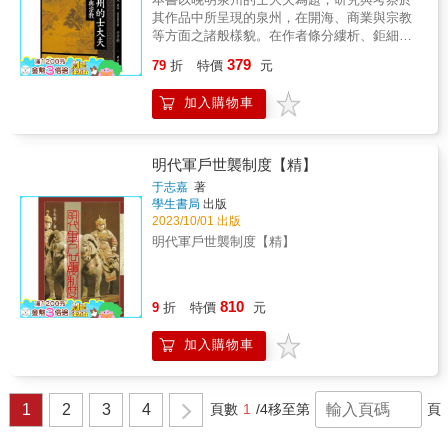
的起步、次次征戰、統治策略，到恐怖政治和
燥、生澀的知識由此變得生動，也更彰顯了傳
年福建武舉錄一卷 明汪宗元等編 明嘉靖間
其作品中所呈現的泉州，在開海、商業與宗教
家庭生活，書中深入刻劃了這位重要歷史人物
播的力量。陳磊將它們串起來，以此講解枯燥
刊本 嘉靖癸丑科進士同年便覽錄一卷 明陳
等方面之諸般樣貌。在作者條分縷析、鉅細靡
的多個面向，對於理解明代政治、皇權和社會
的歷史、深奧的科學、備受關注的時政新聞，
瑚編 影鈔明嘉靖庚申（三十九年）衢州刊本
遺的剖析下，泉州這幾位「理學家」的真實面
背景有著重要的啟示。 本書特色 本書透過深入
讓一個個高冷知識變成好玩的故事、好笑的段
379
嘉靖丙辰同年世講錄一卷 明楊道亨編 明隆
79
折
特價
元
貌逐一展現。這些士大夫不僅是理學家和官
而全面的視角，呈現了明朝開國皇帝朱元璋的
子。&mdash;&mdash;環球人物網 & &
慶三年刊本 嘉靖三十七年江西鄉試錄一卷 明
員，在仕宦和講學之外，他們還以各具風格的
驚人人生與政治歷程。書中將他的少年奮鬥、
鄭元韶等編 明嘉靖間刊本 嘉靖三十七年廣東
加入購物車
文采、動人的文筆和清晰的論理、析事，講述
軍事才能、統治術和個人家庭生活進行了細緻
鄉試錄一卷 明施顯卿等編 明嘉靖間刊本 嘉
了從官員到商賈、婦女、處士、儒生和各種擁
描繪，深刻展示了他的多重面貌。同時，書中
靖三十八年會試錄不分卷 明李 璣等編 明
有特殊能力之非凡人士的精彩故事。這些記載
對於恐怖政治和皇權運作的描寫，為讀者揭示
嘉靖間刊本 嘉靖辛酉科山東鄉試同年序齒錄不
有的是歷史敘事，有些則像《天方夜譚》一
了他統治的複雜性，對於了解中國歷史和政治
明代軍戶世襲制度【精】
分卷 明不著編人姓名 明沈曰玟朱絲闌鈔本
樣，把我們帶到超凡世界的每一個角落。這些
有著深遠啟發。 &
于志嘉
著
嘉靖四十一年進士登科錄一卷 明嚴 訥等
著作，一方面顯示了作者本人淋漓的元氣和源
學生書局
出版
編 明嘉靖間刊本 嘉靖四十一年會試錄一卷
源不絕的創作力，一方面也展現了晚明的泉州
2023/10/01 出版
明袁 煒等編 明嘉靖四十一年刊本 嘉靖四十
文化和民眾生活的集體物質和心靈圖像，可說
明代軍戶世襲制度【精】
三年四川鄉試錄一卷 明鄭孔道等編 明嘉靖
是晚明泉州文化最佳的代言人和再現者，也讓
間刊本 嘉靖四十四年武舉會試錄一卷 明王大
我們對晚明文化有了不同的認識。
任等編 明嘉靖乙丑（四十四年）刊本 隆慶元
年陝西鄉試錄一卷 明袁邦彥等編 明隆慶間
810
9
折
特價
元
刊本 隆慶二年進士登科錄一卷 明高 儀等
編 明隆慶間刊本 隆慶二年會試錄一卷 明李
加入購物車
春芳等編 明隆慶問刊本 萬曆元年雲南鄉試錄
一卷 明陳大訓等編 明萬曆間刊本 萬曆元年
貴州鄉試錄一卷 明周 保等編 明萬曆間刊
本 萬曆七年河南鄉試錄一卷 明陳 璽等編
1
2
3
4
頁數
1
/4
移至第
頁
明萬曆間刊本 萬曆七年雲南鄉試錄一卷 明李
時孳等編 明萬曆間刊本 萬曆八年進士登科錄