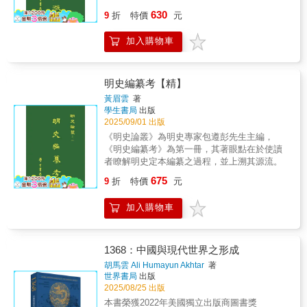
錄辨證兩文，辨析精詳，直抉隱微，細針密
630
9
折
特價
元
線，具見功力之深。盧文弨讀史札記，乃其家
藏稿本，別無副墨流傳。李光濤先生論乾隆年
加入購物車
刊行之明史，在許多駁正明史著作中，是最新
出的例證之一。這幾篇典型考證文字，從多方
面指出研究明史的途徑。
明史編纂考【精】
黃眉雲
著
學生書局
出版
2025/09/01 出版
《明史論叢》為明史專家包遵彭先生主編，
《明史編纂考》為第一冊，其著眼點在於使讀
者瞭解明史定本編纂之過程，並上溯其源流。
675
9
折
特價
元
加入購物車
1368：中國與現代世界之形成
胡馬雲 Ali Humayun Akhtar
著
世界書局
出版
2025/08/25 出版
本書榮獲2022年美國獨立出版商圖書獎