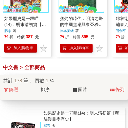
如果歷史是一群喵
焦灼的時代：明清之際
錦衣
(14)：明末清初篇【萌
的中國焦慮與東亞秩序
繡春
貓漫畫學歷史】
重組 ，不只語言變
向失
肥志
著
岸本美緒
著
熊劍平
強、情緒變好，連人生
387
395
79
折
特價
元
79
折
特價
元
79
折
都不同
加入購物車
加入購物車
中文書 > 全部商品
共計
178
筆， 頁數
1
/4
篩選
排序
圖片
條列
如果歷史是一群喵(14)：明末清初篇【萌
貓漫畫學歷史】
肥志
著