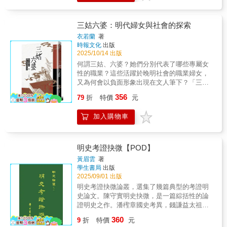
刻，誰私開城門迎闖軍？又是誰阻止崇禎帝出
大儒為中心的視角，深入探討這群在理想與現
逃？＊ ＊ ＊▍重量級歷史作家 喝采推薦
實間掙扎的小人物。他們並不只是大儒學說的
「治明史者多論『明亡於萬曆』『明亡於黨
被動傳播者，而是鄉里風氣的真正塑造者。面
三姑六婆：明代婦女與社會的探索
爭』，然而宏大敘事常掩細節之真。《崇禎七
對科舉功名的壓力與未來生計的不確定性，他
衣若蘭
著
十二小時》獨闢蹊徑，以崇禎殉國前三天為切
們的集體焦慮與務實抉擇，最終將時代風潮從
時報文化
出版
片，將王朝覆滅的『必然性』拆解為一個個可
心性義理的講說，導向與科舉功名相關的制藝
2025/10/14 出版
考、可辨的『偶然性』，樁樁件件，皆有史料
寫作。 本書以江右陽明學派所在的江西為場
何謂三姑、六婆？她們分別代表了哪些專屬女
為證。此書不做空泛之論，專挖歷史褶皺裡的
域，剖析三股風潮的交織與消長，並指出小讀
性的職業？這些活躍於晚明社會的職業婦女，
『技術性崩壞』，讓讀者看清：大明之亡，實
書人在大儒之外，走出自己的道路，匯聚成一
又為何會以負面形象出現在文人筆下？「三姑
乃『自己人』織就的羅網，一步步將崇禎拖入
股足以牽動明末思潮走向的力量。這部從基層
六婆」，這個詞總帶著些許的嘲諷，指涉愛說
煤山的絕境。於細微處見興亡，堪稱明史寫作
356
出發的「小人物思想史」，為理解明代思想文
79
折
特價
元
閒話、道人長短的婦人形象，如墨般暈染了百
中『以小見大』的佳作。」──張向榮（《祥
化史提供不一樣的視野，也讓我們看見一個時
年。它的負面印象，早已滲入我們的血液，成
瑞．天命．竊國者》《三國前夜》作者）「歷
代的變遷，往往始於無數小人物在生存與理想
加入購物車
為某種常識。然而，我們已經遺忘，三姑、六
來寫甲申之變，多聚焦李自成的天命或崇禎的
間的微小抉擇。
婆究竟是何人，她們為何被歷史定格成如此模
剛愎，本書跳出忠奸二元論，以近乎考據的筆
樣？本書是一場逆流而上的追尋。我們撇開刻
觸，還原了一場被遮蔽的「系統性背叛」。書
板的濾鏡，深入明代的社會肌理，試圖解構那
明史考證抉微【POD】
中清楚勾勒出這場「背叛」的脈絡，那些曾被
些被忽視的「三姑六婆」。在那個崇尚變革、
黃眉雲
著
正史輕描淡寫的細節，在書中串連成了完整的
標新立異的明代晚期，她們究竟扮演了怎樣的
學生書局
出版
邏輯鏈。它不只是一部歷史書，更是一把剖開
角色？文人筆下那些浮誇的詆毀：巧言令色、
2025/09/01 出版
封建王朝權力肌理的手術刀：當太監、文官、
貪財好利，甚至媒介姦淫，顯現的，或許正是
明史考證抉微論叢，選集了幾篇典型的考證明
勳貴為私利合謀，再堅固的『天下雄城』，也
不甘於受限的她們，以一種無聲的姿態，衝破
史論文。陳守實明史抉微，是一篇綜括性的論
會在七十二小時內轟然倒塌。對於欲深究明亡
牢籠，影響了整個時代的文化脈動。透過本
證明史之作。潘檉章國史考異，錢謙益太祖實
真相者，此書不可或缺。」──諶旭彬（《大宋
書，你將窺見這群活躍的中老年女性，她們真
錄辨證兩文，辨析精詳，直抉隱微，細針密
繁華》作者）「如同看一齣必將落幕的大戲，
360
實的樣貌；她們的足跡，是明代社會最隱晦也
9
折
特價
元
線，具見功力之深。盧文弨讀史札記，乃其家
雖已知結局，卻又無比惋惜。本書既從多個層