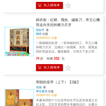
鬆動，海上貿易快速擴張；戰爭、流動與全球
是刻薄；勤勉惕勵的另一面，對他人是急躁偏
加入購物車
交流交織成新的歷史浪潮。在這個充滿不確定
執。他斬魏忠賢等宦官，卻又寵溺另一批太
性的時代裡，人們既懷抱期待，也瀰漫著難以
監；大敵當前，他重用袁崇煥，又因一點謠言
言喻的焦慮與不安。日本明清史研究泰斗岸本
斬殺了忠臣。李自成起義了、清兵入關了，他
美緒，從中國出發，將視野延伸至整個東亞世
錦衣衛：紅蟒、飛魚、繡春刀，帝王心機
毫無章法。自縊前，他還在喃喃：「朕非亡國
界，重新思考明清易代所帶來的歷史衝擊。她
與走向失控的權力爪牙
之君，諸臣皆亡國之臣矣！」朕沒錯，都是諸
指出，明清之際不只是王朝更替，更是一場牽
臣誤了我！歷史的面貌總是出人意料地相似。
熊劍平
著
動東亞各地的秩序重組。各地社會在共同面對
從財政、黨爭、軍事、用人，看懂晚明權力結
聯經
出版
變局的同時，展現出不同的歷史選擇與發展路
構與崇禎帝人性弱點。明思宗雖有中興之志，
2026/05/21 出版
徑。《焦灼的時代》集結岸本美緒學術生涯的
卻缺乏治國理政的才幹，沒有意識到明末深刻
一股極權的欲望，一群神祕的特工。帝王心機
代表性論述。從歷史分期、皇帝權威、國家觀
的社會危機，並找到挽回危局的辦法。他未能
與權力爪牙，交織出一段殘暴、失控、腥風血
念等宏觀議題，到上海與蘇州地方社會、經濟
解決導致起義頻發的民生問題，而是採取頭痛
雨的荒誕史話。廠衛廠衛，大明天下多少罪
結構與政治語言的細緻考察，兼具宏觀視野與
醫頭、腳痛醫腳的功利主義措施。這種竭澤而
惡，假汝之名以行！錦衣衛、東廠、西廠與內
微觀分析。岸本美緒敏銳捕捉史料中的「焦灼
332
79
折
特價
元
漁、飲鴆止渴的做法，徹底剝奪廣大農民的生
行廠，俗稱「廠衛」，是華人社會的特務機構
時代感」，帶領讀者重新理解近世東亞世界的
存條件，使得起義烈火愈燒愈旺，滿洲貴族也
代名詞，可謂明朝留給後世最不堪的文化遺產
形成，以及生活在巨變之中的人們，如何回應
加入購物車
趁機加緊對明朝的進攻。──陳梧桐本書由明史
之一。其中的錦衣衛是明代專有軍政特務機
時代的挑戰。在全球秩序再度動盪的今天，本
權威學者陳梧桐教授所著，以重大事件及人物
構，在談及明朝制度建設的時候，錦衣衛是避
書不僅是理解明清之際的經典之作，更是一部
為軸線，引用史書與奏疏，為讀者細述崇禎帝
不開的議題，它甚至影響了整個明朝的發展方
思考危機、轉型與新秩序的重要歷史著作。
的生長背景與性格養成，層層拆解晚明財政枯
向。錦衣衛的出現和壯大，既是封建社會發展
明朝的皇帝（上下）【2版】
竭、軍事潰散、流寇壓境之下，皇帝如何在焦
的歷史產物，也是朱明王朝執意推行集權政治
高陽
著
慮與猜疑中反覆重用又迅速猜忌大臣，大臣又
的一種邏輯結果。他們直接聽命於皇帝，可以
學生書局
出版
如何在自保與擔責之間進退失據，最終導致明
逮捕任何人，包括皇親國戚，並進行不公開的
2026/07/01 出版
朝走向崩潰。◎ 宋彥陞（時空偵探・歷史作
審訊，也有參與搜集軍情、策反敵將的工作；
本書為明朝十六位皇帝的生平以及其身邊之后
家）＿＿誠摯推薦
正是這種神祕的特性，讓很多人對其真實面貌
妃太監、王臣百吏的歷史考據與品評。全書分