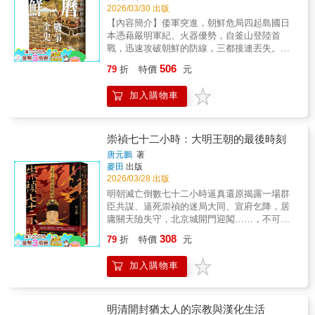
年的疆域，建立了漢族自主的大帝國。他是大
2026/03/30 出版
明帝國的主人，幾十個屬國和藩國的共主，被
【內容簡介】倭軍突進，朝鮮危局四起島國日
後代人稱為「民族英雄」，也是有史以來權力
本憑藉嚴明軍紀、火器優勢，自釜山登陸首
最大、地位最高、專制獨裁、缺乏人性的大皇
戰，迅速攻破朝鮮的防線，三都接連丟失。漢
帝。 ◎史上起點最低的皇帝 元順帝至
城中朝鮮君臣的致命決策，使精銳兵力接連潰
正四年（1344），安徽淮河流域，旱災、蝗
506
79
折
特價
元
敗，群龍無首之下，無力抵禦日本威脅，「八
災、瘟疫爆發，17歲的農家少年朱元璋，家破
道國割」近在眼前。史實翻案，朝鮮神話真相
人亡，為了混口飯吃，出家當了和尚，每天掃
加入購物車
以明、朝、日三方史料為基礎，重新梳理戰爭
地上香、燒飯洗衣，還經常受老和尚的氣，不
的起因、戰場實況，深入解析日軍勢力分布、
久淪為乞丐…… ◎從乞丐到皇帝，只用了
朝鮮政權崩潰原因、明軍跨域作戰的真實事
15年的時間 25歲投入郭子興麾下，從小兵
態。更展現豐臣政權的野心，嘗試以朝鮮為跳
崇禎七十二小時：大明王朝的最後時刻
直至元帥，四處打仗、南征北伐。41歲登基稱
板，進攻強盛的帝國。萬曆援朝，牽動各國版
帝，為真正意義上的布衣皇帝。開創大明王
唐元鵬
著
圖明朝以東亞霸權自居，為維持朝貢體系的穩
麥田
出版
朝，此後獨掌政權30年，史稱「洪武之治」，
定出兵抗倭。後續卻因戰事綿延、財政吃緊等
2026/03/28 出版
深刻改寫歷史走向，影響綿延至今。 ◎新
問題，使這場遠征走向沉重的結局；朝鮮潰敗
官僚，鞏皇權 成為帝王後他勤政愛民，而
明朝滅亡倒數七十二小時逼真還原揭露一場群
後政權雖得以延續，然而人口與糧食銳減，已
治吏的手段卻極其酷烈：廢丞相，文字獄，錦
臣共謀、逼死崇禎的迷局大同、宣府乞降，居
無法回到往日盛況；日本一統天下的美夢破
衣衛，把持皇權。其出色的軍事謀略與政治手
庸關天險失守，北京城開門迎闖……，不可思
碎，同時面臨政權崩潰，被迫止住對外擴張的
段全靠自己領悟，讓整個官僚階層噤若寒蟬，
議的種種「巧合」以曹化淳為首的太監群體，
308
步伐。壬辰倭亂是時代的前奏——舊秩序走向
79
折
特價
元
影響了明清五百餘年的政治文化。 現代明
聯合文官、勳貴，一場大規模的賣主計畫祕密
崩塌的第一聲回響。
史研究的開拓者和奠基人吳晗，三十年嘔心瀝
進行甲申之變是一場計畫縝密的陰謀，其目標
加入購物車
血之作。吳晗用翔實的考據、生動的筆觸，刻
就是崇禎本人，目的就是賣主求榮。從最後七
畫了朱元璋從乞丐到皇帝、從「文盲」到「一
十二小時的微觀視角，揭露大明王朝崩潰的技
國之主」跌宕起伏的一生。本書以一九四九年
術細節與驚人真相！ 本書聚焦於明朝滅亡前
版本為底稿，尚未受毛澤東影響，註解詳盡，
夜的一系列微觀細節，從而揭示出「甲申之
明清開封猶太人的宗教與漢化生活