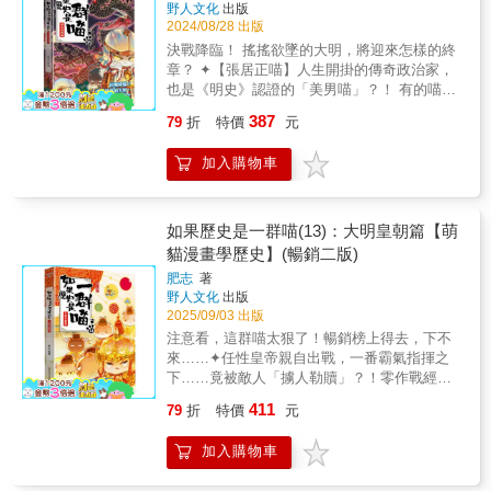
野人文化
出版
2024/08/28 出版
決戰降臨！ 搖搖欲墜的大明，將迎來怎樣的終
章？ ✦【張居正喵】人生開掛的傳奇政治家，
也是《明史》認證的「美男喵」？！ 有的喵會
開門，有的喵會後空翻， 還有的喵是「史書認
387
79
折
特價
元
證」的精緻帥喵&hellip;&hellip; （張居正喵：
我這該死的魅力～） 5歲上學&rarr;22歲考上明
加入購物車
朝「公務員」(aka進士) ， 是皇帝的老師，也
是朝廷的重臣， 張居正喵如何用「一條鞭法」
為搖搖欲墜的明王朝續命六十年？ ✦【努爾哈
赤喵】最強復仇者！以前我是明朝的奴隸，現
如果歷史是一群喵(13)：大明皇朝篇【萌
在我是開國的帝王！ 母親早逝，繼母待他刻
貓漫畫學歷史】(暢銷二版)
薄， 連父親跟祖父遭明朝誤殺， 換來的卻只有
肥志
著
一個官職跟一點錢&hellip;&hellip; 人生一開局
野人文化
出版
就抽到一手爛牌， 看努爾哈赤喵怎麼暗中累積
2025/09/03 出版
實力， 統一女真，建立後金， 給明朝好看！
注意看，這群喵太狠了！暢銷榜上得去，下不
✦【李自成喵】霸氣逆襲！從「快遞員」變成
來……✦任性皇帝親自出戰，一番霸氣指揮之
「反叛軍大BOSS」？ 李自成喵原本是一個小
下……竟被敵人「擄人勒贖」？！零作戰經驗
小的「快遞員」， 沒想到有一天突然被明朝
的明英宗朱祁鎮喵，在宦官慫恿下親征北元瓦
「炒魷魚」， 從此走上逆襲之路， 一舉滅了前
411
79
折
特價
元
剌，不只遇到暴雨、斷糧，被屍體嚇哭QQ最後
老闆明朝， 掀起改朝換代的大風暴！ 承接上
還被瓦剌圍毆後打包帶回家當人質！明朝突然
卷，《如果歷史是一群喵》在本卷進入明朝統
加入購物車
沒了皇帝，百官又該如何應對？✦既是被皇位
治的下半場，講述明朝在盛世過後面臨的內憂
耽誤的天才大將軍！也是史上最貪玩的派對咖
外患，以及清朝初期的創業故事。在各種政治