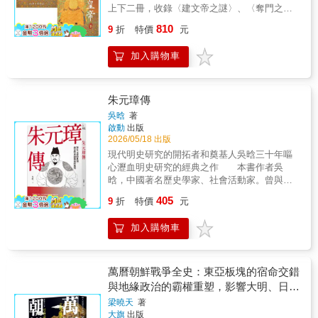
不甚了然。熊劍平執筆如刀，在《錦衣衛：紅
上下二冊，收錄〈建文帝之謎〉、〈奪門之
蟒、飛魚、繡春刀，帝王心機與走向失控的權
變〉、〈成化畸戀〉、〈江南代北一遊龍〉、
810
力爪牙》中，銳利刻劃錦衣衛如何與帝國一同
9
折
特價
元
〈紫極仙翁〉、〈萬曆搜秘〉、〈沒有年號的
走向失控，並對這一機構去偽存真，還原歷史
皇帝〉、〈奉聖夫人〉等八篇。1973年初版底
上的真實樣貌，講述其中的權力糾葛與禍福興
加入購物車
片再刷多年，內頁印刷逐漸漫漶不清，今特重
亡。
新打字排版校訂，以饗讀者。
朱元璋傳
吳晗
著
啟動
出版
2026/05/18 出版
現代明史研究的開拓者和奠基人吳晗三十年嘔
心瀝血明史研究的經典之作 本書作者吳
晗，中國著名歷史學家、社會活動家。曾與毛
澤東多次來回討論《朱元璋傳》，三易其稿。
405
9
折
特價
元
文化大革命期間，吳晗因其劇作《海瑞罷官》
招來全面批鬥與迫害，代表作《朱元璋傳》，
加入購物車
因其借古諷今的寫作手法，亦難逃其
罪…… 對朱元璋的批判，就是對專制獨裁
的批判 「專制獨裁的君主，用以維持和鞏
固皇權的兩套法寶，一是軍隊，二是官僚機
萬曆朝鮮戰爭全史：東亞板塊的宿命交錯
構。用武力鎮壓，用公文統治，皇權假如是車
與地緣政治的霸權重塑，影響大明、日本
子，軍隊和官僚便是兩個車輪，缺一不可。」
與朝鮮百年國祚之役
梁曉天
著
——吳晗 朱元璋收復了淪陷於外族四百多
大旗
出版