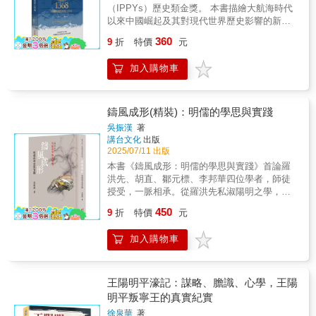
（IPPYs）歷史類金獎。 本書描繪大航海時代
以來中國崛起及其對現代世界歷史影響的新圖
景。 《1368：中國與現代世界之形成》從全球
360
9
折
特價
元
史視角講述了明代中國開啟現代世界全球化的
故事，重點論述了明清中國與中亞、中東、東
加入購物車
亞、東南亞進而與歐洲的經濟文化交流歷史，
展現了大航海時代以來中國崛起及其對現代世
界歷史影響的新圖景。該書共十章。第一章總
論中國與西方從明清以來數百年間的貿易交流
鑄風成形(精裝)：明儒的學思與實踐
史。第二至九章分別論述了明朝與中亞、中
吳振漢
著
東、東亞、東南亞和歐洲的商品貿易，以及這
講台文化
出版
些商品所承載的中國物質文化和思想對各地的
2025/07/11 出版
影響，如青花瓷的全球擴散、中國物質文化對
本書《鑄風成形：明儒的學思與實踐》首論羅
東南亞的影響、孔子和孟子對歐洲的影響、德
洪先、胡直、鄒元標、李邦華四位學者，師徒
爾夫特瓷器的中國基因、茶葉對大英帝國的影
授受，一脈相承。從羅洪先私淑陽明之學，迄
響等，以及清末中國在西方工業化崛起後的衰
李邦華明亡殉國，他們體現「王學」磨勵心
450
落。尾聲論述了20世紀下半葉後，世界重新轉
9
折
特價
元
性、踐履篤行的一面，與學行放逸、清談孔孟
向東方。作者通過講述明清中國五百年引領全
的「王學末流」成鮮明對比。「王學」中修心
球化與衰落的故事，認為中國在歷史上曾是全
加入購物車
用世的淵源實可上溯至王守仁在贛的赫赫事
球設計和製造領域的創新中心，西方應該回顧
功，這也是他吸引江右士紳歸信的原因。高攀
明代中國以來六百年的全球化故事，認識到一
龍素與顧憲成齊名，被視為明末「王學」過渡
個新的全球中國的崛起「並非史無前例」。
到清初實學的代表性人物之一。其實攀龍驟然
王陽明平濠記：謀略、膽識、心學，王陽
殉節，其著作之選錄均假晚輩之手，不免夾雜
明平叛寧王的真實紀實
清初學界的後見之明，刪節部分形上論述，將
徐泉華
著