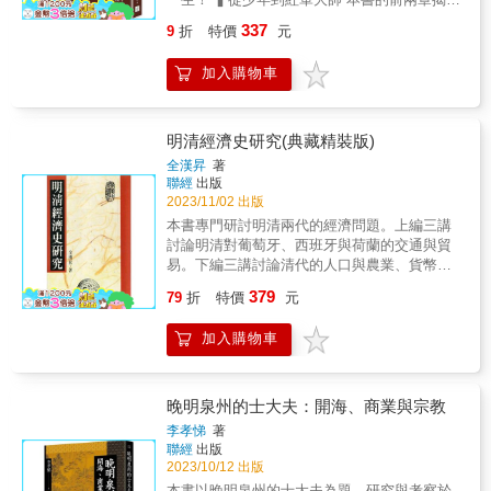
&hellip;&hellip;但作者亦承認嘉靖的「天性至
磊，透過手繪漫畫和各種讓人嘴角失守的橋
正德十四年山東鄉試錄一卷 明胡希銓等編
明史的學者和讀者來說，這無疑是一部不可多
了朱元璋早期的人生歷程。第一章〈小流氓〉
情」與「威柄在御」，且就明代帝王論之，太
段， 以生動、清晰且容易理解的方式，整理出
明正德間刊本 正德十六年登科錄一卷 明不著
337
9
折
特價
元
得的好書。 &
將我們帶入他從小沙彌、遊方僧，再到逼上梁
祖、成祖後應推嘉靖，其稟賦甚高，有些學者
歷史大脈絡。 每一頁都有段子，每三秒讓你笑
編人 明正德十六年刊本 嘉靖元年應天府鄉試
山的冒險經歷。第二章〈紅軍大帥〉剖析了他
化，也有責任心和擔當。 本書作者還曾特地南
翻一次，在笑出腹肌的同時，不知不覺已經通
錄一卷 明董 等編 明烏絲闌鈔本 嘉靖七
加入購物車
的軍事崛起，由小親兵、小軍官到成為大元
下踏訪嘉靖的湖北故鄉鍾祥、北上永陵，追根
讀歷史。 & 讀者好評 & ☆以前上學的時候，歷
年浙江鄉試錄一卷 明陸 粲等編 明嘉靖七
帥、大丞相的過程，顯示他的領導才能和決
探源嘉靖的生命足跡，從各種零碎拼接的史料
史老師如果這麼幽默，可能高考會多考幾分
年刊本 近人羅振常手書題記 嘉靖十年順天府
心。 ▍國家統治與戰爭 第三章聚焦在朱元璋統
記載，理清嘉靖的決策思維，描摹出帝王孤獨
&hellip;&hellip; ☆看完居然記住了很多歷史知
鄉試錄一卷 明吳 惠等編 明嘉靖十年刊本
治和征戰的階段。透過〈從吳國公到吳王〉，
明清經濟史研究(典藏精裝版)
的精神世界，以細緻的筆墨還原一個人性飽
識，沒有一些歷史書本的那種枯燥乏味！ ☆以
嘉靖十年山西鄉試錄一卷 明莊一俊等編 明
描述了他在鄱陽湖決戰、取東吳和南征北伐等
滿、最真實的嘉靖皇帝。 ▍是遭到怎樣的折磨
為是漫畫書，其實真是讓孩子對正史感興趣的
全漢昇
著
嘉靖間刊本 嘉靖十年雲貴鄉試錄一卷 明焦維
歷史事件中的決策和勝利，進一步鞏固了他的
虐待，讓一群柔弱宮女集體行動，想要趁夜絞
聯經
出版
一本好書。這才真正是寓教於樂！ ☆換一種方
章等編 明嘉靖間刊本 嘉靖十四年進士登科錄
政治和軍事地位。 ▍統治術、恐怖政治與皇權
殺嘉靖！ ▍曹妃含冤被凌遲處死，自此後宮水
2023/11/02 出版
法讀歷史，給喜歡歷史的讀者帶來全新體驗的
一卷 明夏 言等編 明嘉靖間刊本 嘉靖十六
第四和第五章展現了朱元璋的統治策略和政治
道入夜後常有黑氣升騰瀰漫，謂之「黑眚」！
著作。 & 各界盛讚 & ☆重要的是畫風。他的畫
本書專門研討明清兩代的經濟問題。上編三講
年貴州鄉試錄一卷 明涂 勳等編 明嘉靖間
手段。第四章「大皇帝的統治術」詳細討論了
▍為什麼明王朝鎮守邊關的軍隊作戰時怯懦不
看著很舒服，圖文配得也很好笑。像暴走漫畫
討論明清對葡萄牙、西班牙與荷蘭的交通與貿
刊本 嘉靖十七年進士登科錄一卷 明嚴 嵩等
他建立大明帝國、新官僚養成所、軍隊與新官
力，鬧起事來卻凶悍無比？ ▍講求富麗華美的
這種就只是好笑。聽說張泉靈投資了這個團
易。下編三講討論清代的人口與農業、貨幣與
編 明嘉靖間刊本 嘉靖十七年武舉錄一卷 明
僚機構等方面的策略。第五章「恐怖政治」揭
青詞到底是什麼？想要當一個「青詞宰相」需
隊，我頗為遺憾自己動作太慢。
物價、以及近代工業化的歷史。篇末並附問難
張 治等編 明嘉靖間刊本 嘉靖十九年應天府
379
露了朱元璋的統治手法，包括大屠殺、文字
79
折
特價
元
要什麼樣的本事？ ▍胡宗憲這樣一位文武雙全
&mdash;&mdash;著名投資人魏武揮& & ☆漫
與解答。
鄉試錄一卷 明張 治等編 明嘉靖間刊本
獄、特務網等，並探討了他皇權的巔峰。 ▍家
的國之棟樑，為何竟也要阿諛攀附嚴嵩父子勢
畫沒有拗口難認的詞彙，沒有刻意賣弄的文
近人羅振常手跋 嘉靖二十年會試錄一卷 明溫
庭與晚年悲哀 最後一章〈家庭生活〉以及附錄
力？ ▍同為閣揆首輔，為何夏言被問罪斬首，
加入購物車
采，關注的點恰好是大眾想知道的，就像真有
仁和編 明嘉靖間刊本 嘉靖二十三年登科錄一
的〈朱元璋年表〉描繪了朱元璋的個人生活。
嚴嵩卻成為巨奸國蠹，徐階又如何贏到最後？
人拿著漫畫給你講故事。&mdash;&mdash;
卷 明不著編人姓名 明嘉靖間刊本 嘉靖二十
該章深入探討了他與馬皇后的關係、皇子皇孫
▍名家推薦 蔣竹山｜中央大學歷史所副教授兼
《南方人物週刊》 & ☆漫畫本身能吸引人已是
八年應天府鄉試錄一卷 明敖 銑編 明嘉靖
的教養和性格，以及晚年的悲哀。附錄中的年
文學院學士班主任 李純瑀（魚小姐）｜台師大
難得，還能用這樣的漫畫來講清楚一個知識，
間刊本 今人趙元方手書題識 嘉靖二十八年蘇
晚明泉州的士大夫：開海、商業與宗教
表則對朱元璋的重要事件進行了整理和梳理。
共教中心國文組助理教授 &
實在讓人有些驚喜。&mdash;&mdash;樊登讀
松武舉錄一卷 明饒天民等編 明嘉靖間刊本
李孝悌
著
▍亦正亦邪，從乞丐到皇帝的帝王之路 本書透
書會 & ☆這一系列漫畫吸引人的地方在於，一
嘉靖三十一年山東鄉試錄一卷 明彭 輅等
聯經
出版
過對朱元璋的政治生涯和個人生活的細緻呈
方面講的是高冷的知識，另一方面又無一例外
編 明嘉靖間刊本 嘉靖三十一年福建鄉試錄一
2023/10/12 出版
現，展示了他身為一位帝王的非凡歷程。從他
都穿上了一層「搞笑幽默」的外衣。原本枯
卷 明朱 文等編 明嘉靖間刊本 嘉靖三十一
本書以晚明泉州的士大夫為題，研究與考察於