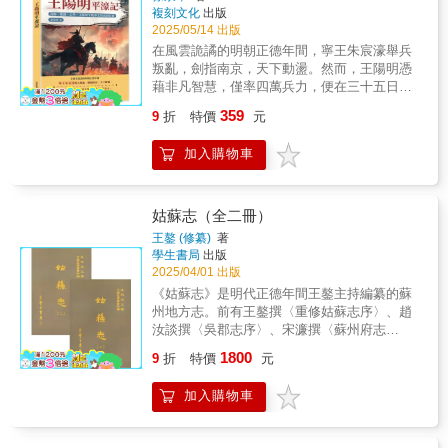
他形塑成主張經世致用的時代先知。若參合
複刻文化
出版
《高子未刻稿》鈔本齊觀，攀龍對理學近乎宗
2025/05/14 出版
教般的虔誠壑然呈露，方能貼切詮釋他潔身殉
在風雲詭譎的明朝正德年間，寧王朱宸濠舉兵
節的行為。收入本書末篇的山人何白與前六位
叛亂，劍指南京，天下動盪。然而，王陽明憑
文官儒者截然有別。受惠於晚明開放自由的學
藉非凡智慧，僅率四萬兵力，便在三十五日內
風和士風，在那些身處廟堂，心寄山林的官員
平定亂事，創造軍事史奇蹟……▎朱宸濠提前
資助下，何白得以開創另類的文藝品味和學思
359
9
折
特價
元
起事，孫德成嚴詞斥責王陽明如果早動身幾
格調，因而也拓展了本輯對明代思潮的覆蓋率
天，在朱宸濠生日那天前來慶賀，或者今天一
和解析度。
加入購物車
同參加答謝宴會，那之後明朝的歷史可能就要
改寫了。然而王陽明畢竟沒有進入寧王府，歷
史當然也不可能有假設。王陽明的計議謀慮之
深奧，才具氣概之遠大，不是通常的情理所能
姑蘇志（全二冊）
測識到的。司馬遷曾經說過：世必有非常之
王鏊 (修纂)
著
人，然後有非常之事，有非常之事，然後有非
學生書局
出版
常之功。非常者，固常人之所異也。所以，當
2025/04/01 出版
寧王朱宸濠聘請王陽明去講學，王陽明假裝不
《姑蘇志》是明代正德年間王鏊主持編纂的蘇
拒絕，派了自己的弟子冀元亨去。不拒絕他，
州地方志。前有王鏊撰〈重修姑蘇志序〉、趙
就是為了等待機會有所作為。讓寧王當時積儲
汝談撰〈吳郡志序〉、宋濂撰〈蘇州府志
糧食，訓練士兵，寧可不讓寧王產生懷疑，而
序〉、劉昌撰〈姑蘇郡邑志〉。全書共60卷，
1800
使他增加罪孽。▎武宗大怒抄錢寧，陽明真情
9
折
特價
元
分成郡邑沿革表、古今守令表、科第表、沿
感北軍張永對託病在淨慈寺的王陽明說，根據
革、分野、疆域、山上、山下、水、水利、風
目前的形勢，你還是去江西為上策。王陽明認
加入購物車
俗、戶口、土產、田賦、城池、坊巷、鄉都、
為張永說得對，就再返江西。王陽明回到南
橋樑、官署、學校、兵防、倉場、驛遞、壇
昌，許泰、張忠等已先到。太監張忠等懷恨王
廟、寺觀、第宅、園池、古跡、冢墓、吳世家
陽明沒有把朱宸濠交給他們，因此縱容北軍侮