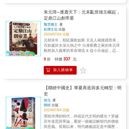
內外挑戰，他發布徵書，高人抗志，揭露了逆
貌，彌補已往對於明代經學似是而非的詮釋解
晰，但由於小說的版本問題，他這一世肉身的
點。他重視農業發展，實行減稅免役，關心民
謀，誅殺奸相。最終，雲南被平定，沐英留
讀，達到對此一時代學術的實質性理解。&& 本
身世又略顯複雜。 ▎天界謊言──西天取經的輿
生，並且在政治上嚴懲貪官，推行廉政，力求
鎮；征漠北，藍玉報功。雖然在統治過程中經
書特色 總結明代春秋學的興衰與得失， 藉由學
朱元璋─逐鹿天下：元末亂世雄主崛起，
論造勢 不得不承認，官場是一個充滿謊言的世
建立一個清廉高效的政府。 ▎智者與君王的博
歷了儲君之喪和黨獄興起的動蕩，但故事在一
術事實的呈現以取代人云亦云或不知所云的負
定鼎江山創帝業
界，《西遊記》既然寫官場，自然也是謊話滿
弈：朱元璋與劉基 劉基，朱元璋手下的重要謀
片鳳微德杳中走向結束，展現出波瀾壯闊的歷
面評價， 提出已往對於明代經學似是而非的詮
天飛，只是從神佛口中說出別有一番風味。西
士，以其卓越的才智和策略在朱元璋的統治中
飄雪樓主
著
史畫卷。本書特色本書是蔡東藩的《明史演
釋解讀觀點， 達到對此一時代學術的實質性理
天取經是一個利益重置的大工程，必須配合大
崧燁文化
出版
發揮了重要作用。然而，伴隨著權力的增加，
義》卷一，以細膩的筆觸和豐富的細節，勾勒
解。
2024/07/24 出版
量謊言，支持和反對取經的人都會放出大量或
劉基與朱元璋之間也逐漸產生了矛盾和不信
出眾多歷史人物的形象，展現了他們的智勇雙
真或假的傳言，營造自己需要的輿論氛圍。 本
任，最終導致了劉基的悲劇結局。 ▎權力鞏
元朝末年，朝廷腐敗如斯 天災人禍接踵而來，
全和忠誠義氣，生動地描繪了明朝初期的風雲
書特色：本書為黃如一所著《解碼西遊》的上
固：胡惟庸案與藍玉案 胡惟庸案和藍玉案是朱
百姓處於水深火熱之中 出身窮農之家的朱元璋
變幻。作者將歷史真實性與戲劇性巧妙融合，
冊，透過深入剖析《西遊記》的隱喻，揭示其
元璋統治時期的兩大政治清洗事件，這兩起事
毅然加入義軍的革命潮流 & 從小兵做起，忍常
既有波瀾壯闊的戰爭場面，也有細膩動人的情
背後的官場現實和明代史實。從大明首相李春
件不僅鞏固了朱元璋的權力，也展現了他為了
人不能忍！ 娶馬皇后為妻，長期掛靠在小明王
感描寫，讀者可以全面了解明朝開國的艱辛歷
337
9
折
特價
元
芳的視角出發，探討玉帝、孫悟空、唐僧等角
維護皇權所採取的嚴格卻有時過於激烈的手
的帳下 三顧茅廬請劉基出山，天下謀士盡入他
程和英雄們的豐功偉業。
色的象徵意義，並解析佛教與道教在明代權力
段。 ▎晚年與影響：不僅僅是開國皇帝 隨著年
彀中── & ▎傳奇開篇：苦難少年 以朱元璋的
加入購物車
格局中的博弈。神魔故事與歷史事件相對應，
齡的增長，朱元璋對繼承人的選擇和教育投入
出生為開端，講述了他在元朝末年社會動蕩的
藉此洞悉封建社會的運行脈絡，本書提供了一
了大量心力，希望建立一個穩定的傳承機制。
背景下，如何從一個窮困潦倒的農家少年，逐
種嶄新的解讀角度。
他的晚年政策和對後代的期望，對大明的長遠
步踏上改變命運的征途。作者透過細膩的筆
發展產生了深遠的影響。 本書特色：本書為飄
觸，生動地再現了朱元璋的少年時期，包括他
【聯經中國史】華夏再造與多元轉型：明
雪樓主所著《朱元璋》第二卷，是一部客觀講
的家庭背景、成長經歷以及面臨的種種艱難險
史
史與趣味爆料相結合的傳記。從誅陳友諒、滅
阻。 & ▎逆境中成長：堅毅與聰明 作者深入刻
徐泓
著
張士誠、掃蕩元軍到建立大明王朝，展現了朱
劃了朱元璋的性格特點，闡述了他如何在逆境
聯經
出版
元璋深謀遠慮的一面，也彰顯了其醉心權術、
中鍛鍊出堅毅與聰明。從家庭的破碎到親人的
2024/07/04 出版
工於心計的另一面，尤其是為鞏固權力而對麾
逝去，朱元璋經歷了人世間的冷暖與苦難，這
黑暗停滯的時代，抑或近代文明的曙光？穿越
下功臣的猜忌和清算。本書不僅呈現了一代帝
些經歷不僅磨練了他的意志，也為他日後的崛
百年迷思與爭論，重探一個被誤解朝代的價值
王的複雜性格，更揭露了其在治國理政中的得
起累積了重要的人生經驗。 & ▎戰略眼光：軍
與意義。長期以來，明代總被認定是中國歷史
失。
事與政治才能 朱元璋的軍事與政治才能逐漸顯