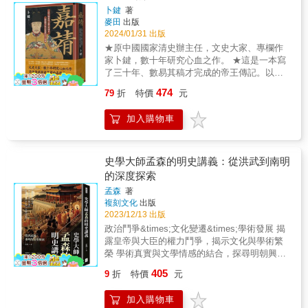
益，勿輕視之；錢氏復據鈔本《元統元年進士
範大學歷史學系副教授）《華夏再造與多元轉
羨落花春不管 太監作為紫禁城內一個特殊的群
卜鍵
著
題名錄》一卷，駮正元史數條（並見《蕘圃藏
型：明史》／徐泓編（暨南國際大學歷史學系
麥田
出版
體，他們的生活和工作訴說了皇宮內部生活的
書題識》），足見其為用之弘。惜此等資料，
2024/01/31 出版
榮譽教授）；徐泓、王鴻泰（中央研究院歷史
另一種面貌。從二十四衙門到司禮監，再到內
在當時之人率不重現，致傳世者甚稀。如趙宋
語言研究所研究員）、巫仁恕（中央研究院近
務府和敬事房，太監們的日常生活及生老病
★原中國國家清史辦主任，文史大家、專欄作
一代，今但存《紹興十八年同年小錄》與《寶
代史研究所研究員）、邱仲麟（中央研究院歷
死，都讓我們得以窺見那個時代的社會結構和
家卜鍵，數十年研究心血之作。 ★這是一本寫
祐四年登科錄》二種而已。而《紹興同年錄》
史語言研究所研究員）、邱澎生（上海交通大
別樣的宮廷文化。同時，皇子的教育、後宮中
了三十年、數易其稿才完成的帝王傳記。以細
之所以倖存者，乃以朱子而傳；《寶祐四年登
學歷史系特聘教授）、唐立宗（暨南國際大學
的女人、以及皇室成員的養老安置，均展現了
緻的筆墨，還原一個最真實的嘉靖皇帝。 ★集
科錄》之所以得傳者，則以文天祥故也（見丁
474
79
折
特價
元
歷史學系教授）合著《首崇滿洲的多民族帝
皇室內部的生活和規矩。 ▎匯聚天下珍寶，
多種性格於一身，各種矛盾的處事，又糾結又
丙《善本書室藏書志》）。 & 按明自洪武三年
國：清史》／葉高樹（臺灣師範大學歷史學系
一部「活歷史」 紫禁城不只是歷史的見證者，
敏銳，又冷酷又欣賞正義之士&hellip;&hellip;
（西元一三七○年）下詔開科取士以來，迄明末
加入購物車
教授）《跨國交織下的帝國命運：近代史》／
更是中國傳統文化和藝術的寶庫。從聚天下珍
★海瑞在奏章上罵他：「天下不直陛下久
共開八十八科（洪武六年至十六年，為杜虛文
吳翎君（臺灣師範大學歷史學系教授）陸續出
饈的御膳房，到太醫院與御藥房的醫療系統，
矣！」，成了流傳千古的「天下第一疏」。 他
應試，曾停開科舉者十年）。明代為時較近，
版：《上古史》／黃銘崇（中央研究院歷史語
再到紫禁城的侍衛和思想信仰，每一部分都體
天資聰穎，英察剛毅，御極之初大力剷除積
故登科錄之傳世者視宋元兩朝為多。明范氏
言研究所研究員）《秦漢史》／李訓詳（臺北
現了當時社會的精神面貌和生活方式。最後，
弊，天下視他為明朝的中興雄主； 他沉迷玄
史學大師孟森的明史講義：從洪武到南明
《天一閣書目》著錄洪武四年至崇禎十三年登
大學歷史學系暨研究所助理教授）《隋唐五代
紫禁城不僅收藏了無數珍寶，更透過古代典籍
修，寵信嚴嵩，亦是政治手腕爐火純青，誅戮
的深度探索
科錄五十一種，會試錄三十八種，各地鄉試錄
史》／陳登武（臺灣師範大學歷史學系教授）
出版和對古樹名木的保護，成為一座活的博物
任情、狠戾苛刻之君。 文史大家，數十年研究
百餘種，網羅最富。今世藏家之有目錄可稽
孟森
著
《宋史》／梁庚堯（臺灣大學歷史學系名譽教
館，讓後人得以了解不曾消逝的歷史。 本書特
心血之作 多視角還原最真實的嘉靖帝 嘉靖，這
者，則中央研究院藏明代登科錄、會試錄、鄉
複刻文化
出版
授）
色 本書深入探討紫禁城的建築格局、歷史背景
位明朝在位第二長的帝王，也是大明王朝最特
試錄等二十三種（見中央研究院歷史語言研究
2023/12/13 出版
與文化象徵，透過豐富細緻的敘述，揭開了中
立獨行、爭議最多，最難以準確評價的國君！
所善本書目）；國立中央圖書館藏三十種，前
政治鬥爭&times;文化變遷&times;學術發展 揭
國最偉大宮殿的神祕面紗。從皇帝的生活瑣事
他可說是有明一代讀書最多、學問最好的皇
國立北平圖書館所藏今由國立中央圖書館代藏
露皇帝與大臣的權力鬥爭，揭示文化與學術繁
到宮廷內部的政治運作，從精緻浩繁的御膳到
帝，尤其難得還擁有出色的政治天賦和權謀手
者三十六種（見國立中央圖書館善本書目增訂
榮 學術真實與文學情感的結合，探尋明朝興衰
紫禁城的御醫系統，書中不僅重現了宏偉的帝
腕，具備了一切成為明君的特點。但他性格複
本）；美國國會圖書館藏十三種（見美國國會
的歷史軌跡 ❚過去與現在：明朝的起伏 作者將
國中心是如何運作的，也展示了在至高無上的
雜多變，時而寬厚仁孝，時而暴虐殘酷，集各
405
9
折
特價
元
圖書館藏中國善本書錄）；他處或尚有之。當
明朝的歷史分為多個時期，從其建國之初的洪
皇家體制之下，宮中的人們是如何在綠瓦紅牆
種矛盾的性格與處事於一身。 他在位長達四十
此歷史文獻日益凋零之際，此等資料誠有妥為
武年間，到後期的萬曆時代，再至明朝的終結
中度過其不平凡的一生。 &
五年，人們讀史常只記得他二十四年沒有上
加入購物車
保存，廣為印行流傳之必要。然書籍通假不
與南明的短暫存在，每一個時期都有其獨特的
朝，以及迷信修仙、寵信奸臣嚴嵩的種種昏庸