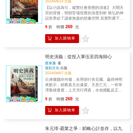
2024/08/14 出版
政變，為英宗朝的貪廉劇鬥畫上句號。▎紙糊
撈取利益。明思宗不怕死，但他就想知道一件
變革。朱棣率軍越過長江，進入南京，建文帝
內閣：沉默的轉折萬貞兒被譽為惑亂後宮的妖
【以小說為引，縱覽社會形態的演進】 大鬧天
事：到底誰是忠來誰是奸？可惜這麼簡單的問
被迫遜國。隨後，忠臣因拒絕草擬詔書而遭慘
姬，也有說人她患難中的真情，但其不倫感情
宮的背後，明朝官場現實的深度剖析 恢弘的神
題他到整個大明王朝都死了還是沒得到答案。
遭屠戮，但朱棣善待長子，讓他繼承家業。梅
對帝國倫理造成巨大傷害。她座下小太監汪直
話世界給了讀者無盡的想像空間 其實對應下
本書特色：本書為黃如一所著《冰火大明》的
駙馬含冤而死於水府，而鄭中官則被派遣出使
更是一個奇葩，只攬權，不貪財，竟然展現出
來，也無不落在紫禁城的牆裡牆外一草一木 ▎
下冊，以通俗語言繼續講述大明王朝的歷史，
外洋，進行外交事務。朱棣率軍南下交趾，大
269
9
折
特價
元
一股文官的情操。司禮監和御馬監的鬥爭激
玉帝私賞──蟠桃園的真相 玉帝為何能成為宇宙
揭示封建制度不可避免的缺陷，由裂痕逐漸擴
敗敵軍並俘虜敵將，北征蒙古取得輝煌戰功，
烈，而文官們卻集體沉默，導致官場腐敗橫
的總主宰，讓三清四帝這麼多大神俯首稱臣？
大的慢性病灶到最終崩潰的過程。透過細述文
並勒石紀念這些軍事成就。 ▎皇室內訌與戰亂
加入購物車
行。即使在孝宗朝的「弘治中興」，唐伯虎作
就是因為他掌握著一個重要的資源──蟠桃，可
官與宦官鬥爭、資本主義萌芽以及海瑞等清官
第二十九回至第三十四回，描述了明朝內部的
弊案仍動搖國本。這些事件在無聲中改變了大
以讓仙人修身延壽，這其實就相當於現實中的
的抗爭，闡述了貪腐逐步侵蝕王朝的過程，並
權力爭奪和戰亂。皇子被徙樂安而遭罪，蒲台
明王朝的方向，讓明太祖九泉之下無可奈何地
皇帝私賞。能發錢的人當然就是大老，不過能
反映出在無外部壓力下，內部腐敗如何導致明
地區的妖婦揭竿而起，引發混亂。朱棣親自多
見證了王朝的轉折與變遷。▎劉瑾：閹黨的登
提供類似資源的也並非皇帝一人，很多人總能
明史演義：從投入軍伍至四海歸心
朝的滅亡。
次出征，疲憊而死在歸途中。黎利在交趾煽動
場秀一個坐皇帝，一個立皇帝，他們共建了遍
找到除國家（皇帝）以外的利益孔道。這些利
叛亂，高煦被六師討逆而擒。交趾最終被棄，
蔡東藩
著
地皇莊。然而，皇莊不是給他們住的，卻是開
益孔道就能形成小勢力，當這種小勢力大到超
複刻文化
出版
朱棣的功績亦隨之瓦解。而宮內權閹傾心於嬖
門做生意，用來撈錢的。這個龐大的體系一旦
過皇帝時，就形成所謂篡權，大到超過皇帝實
2024/08/07 出版
妾，影響朝政。王驥平定麓川蠻，英宗卻在土
舒張開來，立皇帝劉瑾事實上已經擁有了比那
際資源和正統威望總和時，就可以篡位了。比
木堡戰敗被俘，朝廷局勢更加動盪不安。 ▎朝
出身微賤亦何傷，未用胡行舍且藏。贏得神明
位坐在皇帝寶座上的真皇帝更大的勢力。皇帝
如曹操總攬大權，官員們升官發財都指望他而
政變革與奸臣興亡 第三十五回至第四十回，集
來默示，頓教真主出濠梁。天意亡元，一班草
風流成性，讓劉瑾掌握了更大權力，太監專權
不是漢獻帝。那麼到明朝，官場呈何種態勢？
中描寫了朝廷內部的變革和權力爭鬥。景帝即
澤梟雄逐鹿，上天另行擇真，令他撥亂反正，
達到巔峰，文官隊伍中也有人投效宦官，形成
作者又是如何透過《西遊記》來描繪的呢？ ▎
位後，誅殺黨奸並力抗強敵，于謙成功保衛了
以匹夫為天子，不可謂無天意！▎從僧侶到將
「閹黨」勢力。劉瑾試圖突破太監只能後宮鬥
269
大鬧天宮──誰的大鬧劇 孫悟空的成名之戰堪稱
9
折
特價
元
明朝。上皇被迎還京師，朝廷內部協議和議，
軍《明史演義》的開篇以一個曲折離奇的故事
爭的局限，進一步染指國家行政。王陽明雖有
全書乃至整個人類文學史上的經典──大鬧天
東宮位置也隨之變動。忠臣的諫言被拒，詔獄
展開，朱元璋因避難而出家為僧，但隨後又投
心匡扶，但寧王叛亂並非時代真正問題，他的
宮。無須掩飾，你的童年是在多少次大鬧天宮
加入購物車
濫刑氾濫，朝內陰謀四起。于少保被冤殺於東
身軍伍。在軍隊中，他不僅僥倖得遇佳人，還
退隱使大明失去了一次治療貪腐的機會……本
的夢裡一路走來。多少次你夢見自己就是那個
市，徐有貞則被充戍南方。曹石策劃的叛亂被
在捍衛孤城時表現出色，拯救了主帥。隨著故
書特色：本書為黃如一所著《冰火大明》的上
身披黃金甲，手持金箍棒，打得滿天神仙哭爹
鎮壓，李彭勇敢抗議徽號問題。最後，萬貞兒
事的推進，他展現出卓越的才華和智慧，攻城
冊，以通俗語言講述大明王朝的歷史，揭示封
喊娘，玉皇大帝直鑽桌底的無敵戰神。大鬧天
專權，正后失勢，而紀淑妃在深宮中祕密誕
掠地，結識了眾多英雄豪傑。在一次巧遇中，
朱元璋-霸業之爭：韜略心計並存，以九
建制度的缺陷，從明太祖鐵腕治國的絕對清廉
宮，它太容易觸動我們內心深處的英雄情結。
子，為明朝的政治局勢增添更多變數和複雜
他成功獻幣釋嫌，並因賢婦的幫助而全面展示