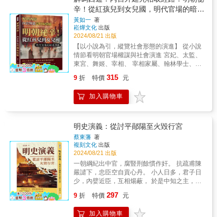
六回至第九十回，明朝面臨著嚴重的外敵威脅
天取經團正式出發！趕快跟著唐三藏、孫悟
力爭奪貫穿其中。 ▎用謀與弄巧的權謀較量
辛！從紅孩兒到女兒國，明代官場的暗流
和內部叛亂。趙中丞蕩平妖寇，朱燮元巧擊呂
空、豬八戒、沙悟淨，一起偷吃人參果、三打
第六十五至六十八回講述了胡宗憲用計智
湧動
公車，顯示了部分將領的忠勇與智慧。然而，
黃如一
著
白骨精；拯救公主、智鬥黃袍怪，順便騙走金
取海盜，而趙文華的弄巧反而觸怒了權奸。汪
崧燁文化
出版
明朝在廣寧堡失守和叛徒歸命的事件中暴露了
角和銀角大王的寶貝！◆取經小隊的最後一名
寇目中計遭誅，尚美人更衣侍寢的故事揭示了
2024/08/21 出版
軍事上的弱點。後續的軍事行動，如張獻忠偽
成員沙悟淨，原來是無敵破壞王！到底多笨手
權貴之間的複雜關係。海剛峰剛正不阿，鄒應
降、熊文燦的應對，以及楊嗣昌陷歿盧象升的
【以小說為引，縱覽社會形態的演進】 從小說
笨腳才被貶出天界？◆吃了可以長生不老的人
龍夢中得啟示，劾奸的故事突顯了正義與邪惡
悲壯故事，都是這段時期的重要內容。戰場上
情節看明朝官場權謀與社會演進 宮妃、太監、
參果，要是不讓我孫悟空吃，誰也別想吃！都
的對立。權門勢倒禍及兒曹，王府銀歸途中遭
的勝負與將領的忠誠，成為影響明朝存亡的重
東宮、舞姬、宰相、 宰相家屬、翰林學士、後
吃土吧！（舉著金箍棒亂砸）◆妖界最強綠
遇暴客，顯示了權力崩潰時的混亂與無常。 ▎
要因素。▎明朝覆滅與清朝崛起 第九十一
宮粗婦…… 甚至掏糞工各有訴求，取經團依次
茶！白骨精變身村姑、老婦人和老公公。三藏
破奸剿寇與宮廷風波 第六十九至七十二回
315
9
折
特價
元
回至第一百回，明朝已經步入覆滅的邊緣。徐
給他們滿意答覆 ▎金角大王──太上老君的唐僧
法師被騙得團團轉，甚至為她趕走看穿真相的
記述了嚴世蕃伏法，戚繼光衝鋒剿寇，軍事與
光啟薦用客卿，袁崇煥入援畿輔，雖然展現了
肉廣告 西天取經是扶植佛教、壓制道教的活
孫悟空！（不是八點檔）◆妖界最佳妻管嚴
正義的交織。誤服丹鉛的故事則揭示了皇宮內
加入購物車
部分大臣的努力和抗敵決心，但最終無法扭轉
動，道教大老太上老君多次出手阻撓，取經路
——黃袍怪！只要老婆一發話，就立刻照做的
部的陰謀與毒計。王總督招納降番，馮中官訴
乾坤。與此同時，內部的饑荒、匪患以及曹文
上從他身邊來的妖魔最多，還有很多不是他身
妻奴，其實是「來自星星的你」？！◆降肉，
逐首輔，莽男子闖入深宮，賢法司力翻成案，
詔、孔有德等人的叛亂，使得局勢更加混亂。
邊人，但也帶著他的法寶。平頂山蓮花洞的金
降肉！妖界最強兄弟檔金角大王✕銀角大王，
這些故事將讀者帶入宮廷內外的風波與衝突，
明懷宗煤山殉國，象徵著明朝的終結，而清軍
角大王、銀角大王是他的貼身祕書，一口氣帶
制伏孫悟空的祕密武器竟然是來自天庭的法
明史演義：從討平鄖陽至火毀行宮
權力爭鬥的殘酷性展露無遺。 ▎儲君之爭與邊
入關定亂，則宣告了清朝的崛起。這一段歷史
了他五個法寶下凡，這或許算是佛道雙方第一
寶？★★★萌漫大話西遊記(3)【大戰紅孩兒·真
疆戰事 第七十三至八十回則聚焦於儲君之
蔡東藩
著
既是明朝的悲劇結尾，也是清朝入主中原的開
場實力比拚。只是不知佛家有沒有注意，太上
假美猴王】★★★萌翻西天的取經團繼續打
複刻文化
出版
爭與邊疆戰事。奪親情相臣嫉諫，規主闕母教
端。整部《明史演義》以史詩般的筆觸，描繪
老君雖然放行，但也悄悄打了一個很麻煩的廣
怪！超有喜感的師徒四人再次遇上勁敵，他們
2024/08/21 出版
流芳，王宮人喜中生子，張宰輔身後籍家，侍
了這一段波瀾壯闊的歷史畫卷。【本書特
告。 ▎紅孩兒──海瑞反腐的巔峰之戰 妖怪往
打得過一個個貪吃唐僧肉的妖怪嗎？◆誰家的
母膳奉教立儲，惑妃言誓神緘約，儲君之位的
一朝綱紀出中官，腐豎刑餘慣作奸。 抗疏甫陳
色】：本書是蔡東藩的《明史演義》卷五，以
往魚肉百姓，但對神仙還是非常恭敬，因為他
熊孩子？妖界最頑皮的紅孩兒大鬧師徒四人，
爭奪充滿陰謀詭計。據鎮城繼氏倡亂，用說客
嚴譴下，忠臣空自貢心丹。 小人日多，君子日
生動的筆觸重現了明朝從興盛到衰亡的過程。
們很清楚背後是誰在支持、容許他們在凡間暢
究竟何方神聖才能鎮住屁孩之王？◆妖界最跩
叛黨駢誅，救藩封猛攻平壤，破和議再戰島
少，內嬖近臣，互相煬蔽， 於是中知之主，往
細緻描繪了明朝後期的重大歷史事件和政治紛
快地享用人民的血肉，所以一旦請來神仙，再
8+9！因為是海龍王的親戚，就可以為所欲為？
山，這些戰事與策略交織，虎將征蠻破巢誅
往為所蠱惑！ ▎英雄討賊與內外動盪 在第
爭，透過具體的情節和生動的人物刻畫，詳細
297
厲害的妖魔都立即伏地顯形。全書僅有兩個例
翻浪花、打悟空、綁唐僧，真是 I 服了
9
折
特價
元
逆，蠹魚食字決策建儲，宮廷內外的風雲變幻
四十一回到第四十二回，故事聚焦於白圭討平
展現了這一段波瀾壯闊的歷史。透過對明朝末
外，一個是獅駝國的大鵬，一個是紅孩兒。但
YOU……◆仙界小動物，全員逃走中？！觀音
扣人心弦。最終，妖書事件引發波瀾，審張差
鄖陽盜和韓雍攻破藤峽瑤，展現了朝廷在對抗
期腐敗和內憂外患的描寫，反映了作者對社會
大鵬亮明身分，是如來的舅舅，當然在外甥面
菩薩養的金魚、太上老君的青牛怪等等，各位
加入購物車
宮中析疑案，任楊鎬塞外覆全軍，描繪了一幅
地方盜賊與動亂的過程中所面臨的挑戰和艱