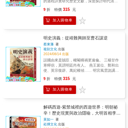
的過程詳實研究歷史文獻，深度探討明代清廉
農民、商人各路英雄造反的昏君都有，但逼得
滾啊滾，終於要滾到西天啦！前面所有的劫難
這個症狀。然而徐階身後，高拱、張居正重現
【本書特色】： 本書是蔡東藩的《明史演義》
與腐敗的強烈反差▎滌蕩乾坤：明太祖鐵腕肅
自家宮女造反的，嘉靖絕對是獨一份。這次奇
只是灑灑水，目的地近在眼前，超可愛四師徒
徐有貞、曹吉祥的模式，與太監結盟。張居正
315
9
折
特價
元
卷三，透過細緻描繪白圭討伐鄖陽盜賊、韓雍
貪大明太祖朱元璋，號稱史上得國最正的開國
特的宮女造反還牽連了嬪妃、太醫甚至外朝文
能否成功取經？꧁最終集附贈「十萬八千里降
這位大改革家也極盡奢靡，死後被政治清算，
攻破藤峽瑤族等戰事，展現了明朝軍事謀略與
皇帝。出身貧苦，對貪官污吏深惡痛絕。洪武
官，不過個中詳情只能淪為永久的宮闈祕辛
妖取經」闖關知識遊戲本꧂✧連連看、著色
貪腐問題暴露無遺，導致末世腐朽景象。歷史
加入購物車
武功。詳述汪直竊權、君臣爭鬥及反叛勢力的
四大案，他以雷霆手段肅清貪腐，不論是開國
了。我們且看李春芳是如何用《西遊記》來演
畫、小考驗、走迷宮！跟著西天取經團一起闖
評價他：「明非亡於崇禎，實亡於萬曆。」他
鎮壓過程，揭示朝廷內部的陰謀與矛盾。此外
元勛還是皇親國戚，只要涉及貪腐，無一倖
繹道聽塗說，蜘蛛精、蜈蚣精、賽太歲、朱紫
關得分！✧◆來到最終集，終於有妖精不想吃
的改革成效受質疑，人們對他的崇拜更多是一
更描繪了君主在邊塞巡遊、與歌婦佳麗的風流
免。朱元璋以酷刑懲治貪官，打造出一個鐵腕
國求醫，其實都暗喻了這一事件引發的重重漣
我們師父而是想嫁他了，畢竟我們師父也是大
種不健康的權力崇拜。礦稅太監遇上大航海時
韻事，及忠臣直諫被杖斃的悲劇，描繪了明朝
清廉的大明王朝。然而，貪腐這一人類社會最
明史演義：從靖難興師至曹石謀逆
漪。 本書特色：本書為黃如一所著，透過深入
唐好男兒一名嘛！老鼠生的兒子會打洞，那老
代，資本主義萌芽於腐朽土地中，新芽能否帶
中期的政治風雲和人情冷暖。
頑固的慢性病，依然在暗中伺機而動，等待重
剖析《西遊記》的隱喻，揭示其背後的官場現
鼠精和唐僧生的兒子會？？？（唐僧：欸不
領帝國走過歷史關口？▎復發：閹黨歸來張居
蔡東藩
著
現的機會。▎天裂之禍：太監王振的逆襲明太
實和明代史實。金角大王、紅孩兒、女兒國等
是，大家都忘了我是個和尚嗎⋯⋯）◆居然來
複刻文化
出版
正為了與高拱爭權，重新放出了後宮政治這個
祖以鐵腕肅貪奠定了永宣盛世的清廉基礎，但
2024/08/14 出版
情節，對應明朝的政治事件和社會現實。書中
到最終集，才有人想跟我們三個武藝高強的徒
封印半世紀的邪惡力量。真正可怕的是，徐有
貪腐這個幽靈從未遠去，只是潛伏暗處等待機
更探討了佛教與道教的宗教競爭、皇權與私臣
弟拜師學藝，我們可是一路打爆那麼多妖怪
貞之後就是焦芳，閹黨捲土重來。這次是更凶
誤國由來是賊臣，權閹構禍更逾倫。 三楊甘作
會。雖然朱元璋對貪腐的土壤進行無差別攻
的鬥爭，透過對神魔故事的解碼，提供了全新
耶！◆桃花開爆！居然一集內有兩個妖精想嫁
殘的「九千歲」魏忠賢及其黨徒顧秉謙、崔呈
寒蟬侶，莫謂明廷尚有人。 燕王篡位、鄭和出
擊，但最終太監成為新的宿主。當臭名昭彰的
的歷史和政治洞見。
我師父？兔子精其實很可愛啊～～師父你就從
秀。與此同時，一個光耀千秋的士人集團「東
使、英宗復辟、萬妃權傾…… 明宮風雲詭譎
大太監王振登上歷史舞臺，貪腐逐漸復甦，導
了吧～～（唐僧：再次強調，我是和尚。）◆
林黨」橫空出世，企圖劃破閹黨的汙濁，但更
事，待述下回！ ▎削藩與靖難 《明史演義》的
315
致土木堡之變。這次天裂之禍，皇帝戰敗被
9
折
特價
元
人VS妖，到底誰可怕？立志殺掉10000個和尚
像是一次用盡生命的熱血噴薄。只是閹黨的
第二十一回至第二十四回，描述了明朝初期的
俘，公卿血流漂杵，彷彿是貪腐病魔壓抑許久
的國王、打算吃掉1111顆小孩心肝的國王⋯⋯
「鐵腕肅清」與明太祖的「鐵腕肅貪」遙相呼
政治動盪與內部紛爭。首先，建文帝因削藩政
後的一次強烈反擊。 ▎奪門：連于
加入購物車
怎麼越往西走怪人越多啦！◆終於到西天啦！
應，此朝已再不可留。▎結局：崇禎的迷茫明
策引發封諸王的不滿，結果觸怒了諸王並導致
謙都碾碎的貪廉劇鬥土木堡之變後，鉅貪王振
菩薩腳下一定人人有修為，個個有善心⋯⋯
思宗被認為是個勵精圖治的好人，但實際上他
靖難之役的爆發。朱棣利用計謀成功進入大寧
隕落，太監、文官、武將與親王分食其財。保
欸！辛苦走了14年，最後關頭居然要給紅包才
連勵精圖治的門都沒摸到。面對明末諸多問
府，而忠臣耿炳文在滹沱河遭遇慘敗。南軍因
衛戰有功者蠢蠢欲動，但于謙這位補天裂的英
肯給經書！？
題，他試圖解決最容易的，卻反而壓垮了自
戰旗折斷而失去士氣，最終朱棣成功脫困，返
解碼西遊-紫禁城裡的西遊世界：明朝祕
雄阻擋了他們。貪官徐有貞、石亨、曹吉祥聯
己，最終自縊煤山。他未能找出問題癥結，孤
回北方。在與使臣的書信往來中，朱棣激怒了
辛！歷史現實與政治隱喻，大明首相李春
手，在「奪門」奇案中鬥敗于謙，重開貪腐盛
苦無依。遼東將門和關寧鐵騎雖軍功顯赫，卻
朝廷，進一步引發戰爭，糧草供應因遭遇伏擊
芳筆下的隱喻與歷史解讀
世。貪官氣焰囂張，直到明英宗省悟並試圖反
黃如一
著
成為可怕的友軍黑洞。袁崇煥到底是精忠良臣
而受損。 ▎燕王入京與建文帝遜國 第二十五回
崧燁文化
出版
擊，但大貪官們拒不交權，最終爆發更奇異的
還是奸賊，根本不複雜，他只是為遼東兒郎們
至第二十八回，敘述了朱棣的軍事進展和政治