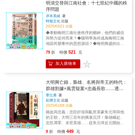
(封爵、氏族附)、平亂、宦迹、人物、紀異、雜
明清交替與江南社會：十七世紀中國的秩
辱王陽明，有人直呼王陽明的名，進行謾罵。
事門類。本書係就國立中央圖書館藏本影印。
序問題
王陽明不但不被他們的言行所激怒，而且越加
撫慰優待他們。有人病了給藥，有人死了給棺
岸本美緒
著
時報文化
出版
材，在道路上遇到有人死去，一定停車慰問很
2025/03/21 出版
久才離開。北軍說「還是王都堂愛我們」，因
此再沒有侮辱王陽明的人了。▎武宗移駕入皇
◆牽動晚明江南社會秩序的鄉紳，他們的威信
宮，陽明始揭致良知王陽明對弟子說：「世上
與勢力從何而來？◆陽明學為何成為晚明江南
的君子，只要致力於追求其良知，則自然能明
地區民變事件的思想源頭？◆晚明興盛的出版
辨是非，區分善惡，視人猶己，視國猶家，而
文化，在江南社會的群眾運動中扮演何種角
521
79
折
特價
元
與天地萬物為一體了，這樣要讓天下不安定，
色？◆明清大變局中，江南社會的民眾如何自
也不可能了。」王陽明的學說，發展和創新了
保以維持生計，又如何看待新政權？明清史研
加入購物車
儒學新的高峰──程朱理學。學說的四個分支──
究經典名著《明清交替與江南社會》為岸本美
性即理說、知行合一說、致良知說、萬物一體
緒教授立基於「地域社會論」的集大成之作。
說、互相連繫，有機結合，形成系統而完整的
書中以由下而上的視角，生動刻畫江南社會的
思想體系，其間用「心」一以貫之。心即性，
動態、資訊傳播下的民眾集體行動，以及政權
大明興亡錄，梟雄、名將與帝王的時代：
性即理。研究的對象，是人與人、人與社會、
交替時期江南地域的官、紳、民的關係，探討
群雄割據×風雲疑案×忠義長歌……透視
人與自然的關係，也就是社會倫理道德。▎此
在明末清初的動亂之中，地方社會的能量如何
人物群像，關於大明王朝的奇人奇事、興
覃仕勇
著
心光明，亦復何言？十一月二十五日，越過梅
從危機轉向秩序的重建。岸本美緒深入淺出地
崧燁文化
出版
衰史詩！
嶺，到達南安。上船時，南安推官、門人周積
解讀地方史文獻，將目光聚焦於民眾面對變動
2025/01/08 出版
來看望先生。王陽明坐起，咳喘不已。慢慢地
局勢的回應方式。藉由明清之際江南社會發生
鐵血與忠義；忠臣奸佞與亂世英豪朱元璋與他
說：「近來講學如何？」周積以政務的事情予
的事件或民變，解析「當時的人們為何採取那
的王朝，大明三百年的興衰沉浮！梟雄崛起、
以回答。接著就問：「病情如何？」王陽明
樣的行動」、「怎樣的狀況使人們朝向這個方
忠臣凋零、末世英雄……從朱元璋反元開始，
說：「病勢非常嚴重，未死，只是一口氣罷
向運作」、「當時的人們如何看待他們的社
揭開三百年王朝背後的權謀與風雲▎亂世梟
了。」周積退出，請大夫來診斷，開藥方。二
會」等問題，並從中帶出社會流動與輿論擴
449
9
折
特價
元
雄：崛起與沉浮 元末時期，烽火四起，天