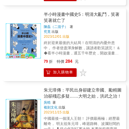
易，爰就國立中央圖書館所藏及代管國立北平
政治背景和社會變革。不僅提供了詳盡的歷史
作為。然而他絕不是無能的昏君。相反的，嘉
圖書館所藏者，合登科錄、會試錄、鄉試錄、
記述，更深入探討各個時期的政治鬥爭、經濟
靖始終沒有放棄手中的權杖，牢牢行使著帝王
武舉錄等，共得六十六種，彙為一編，命之曰
發展、文化交流等重要事件。 ❚皇帝與大臣：
半小時漫畫中國史5：明清大亂鬥，笑著
的無上權威。即便到晚年，他失去了治世的熱
「明代登科錄彙編」。其目如後： 建文二年會
權力遊戲的核心 書中特別強調明朝皇帝與大臣
笑著就亡了
情，卻也從未忘記履行國君的職責。 嘉靖帝御
試錄一卷殿試登科錄一卷 明陳 迪等編 明
之間的關係，從早期的太祖洪武帝與他的功
極之初，英氣勃勃，君臣合作無間，力除一切
陳磊（二混子）
著
烏絲闌鈔本 永樂十年進士登科錄一卷 明呂
臣，到萬曆帝時期與大臣的矛盾關係，這些關
前朝弊政，天下大振，以為大明即將迎來中興
究竟
出版
震等編 明永樂間刊本 正統十年會試錄 一
係不僅影響明朝的政治局勢，更深遠地影響了
盛世。未料，青年皇帝的仁孝與愛慕父母之
2023/12/01 出版
卷 明錢習禮等編 明正統間刊本 天順元年進
明朝的命運。 ❚文化與學術：明朝的繁榮與變
心，卻很快陷入繼位繼統與大小宗之爭。嘉靖
終於迎來最後的大結局！在明清的內憂外患
士登科錄一卷 明不著編人姓名 明天順間刊
遷 明朝不僅是政治和經濟的繁榮時期，也是中
公然與群臣對立，雖然最後大獲全勝，卻從此
中， 作者使盡渾身解數，讓讀者歡笑讀完！ &
本 成化元年山東鄉試錄一卷 明吳 啟等編
國文化和學術的一個重要時期。從早期的洪武
影響了朝政的走向與官僚的風氣。嘉靖雖一直
◆看半小時漫畫，通五千年歷史，開啟漫畫讀
明成化間刊本 成化五年進士登科錄一卷 明
年間的學術發展，到萬曆時期的文化變遷，再
孜孜於識別和起用治國之才，卻又因簡單輕
史新潮流！ ◆掀開紛繁複雜的歷史表象，略去
姚 夔等編 明成化間刊本 成化七年廣西鄉試
到明朝末期的學術衰退，每一個時期都有其獨
284
79
折
特價
元
斷，使許多英才含冤而死。他乾綱獨斷，誅戮
無關緊要的細枝末節，手繪的帝王將相、豪傑
錄一卷 明單 暠等編 明成化間刊本 成化八
特的學術思潮和文化特色。 ❚南明與遺留：明
任情，最後陷溺於齋醮和長生術，致巨奸嚴嵩
梟雄，呆萌又可愛。 & 《半小時漫畫中國史》
年進士登科錄一卷 明鄒 等編 明成化間刊
朝的最後時刻 明朝的終結並不意味著明朝文化
加入購物車
得以怙寵擅權。但即便嘉靖老年因服食丹藥中
大結局！ 明清盛世，是非成敗轉頭空 & 明朝皇
本 弘治二年山東鄉試錄一卷 明凌 樞等編
的消失，南明雖然短暫，但其存在意味著明朝
毒，命不久矣，仍保留一些最後的清醒，下旨
帝不論是全能型創業者朱元璋，還有多年不上
明弘治間刊本 弘治二年湖廣鄉試錄一卷 明
文化的延續。作者對南明的描述既有歷史的真
剷除權奸與干政的術士，甚至饒過那位上疏罵
朝的萬曆帝，大多逃不開三件麻煩事
林 光等編 明弘治間刊本 弘治五年應天府鄉
實性，也充滿了文學的情感。從弘光、隆武到
他「天下不直陛下久矣！」的海瑞
&mdash;&mdash;外敵、奸臣和謀反； 清朝皇
朱元璋傳：平民出身卻建立帝國、勵精圖
試錄一卷 明王 鏊等編 明弘治間刊本 弘治
永曆，每一位南明皇帝都有其獨特的命運和故
&hellip;&hellip; 本書蒐羅大量史料，抽絲剝繭
帝個個都很努力，憂國憂民，創下康雍乾盛
九年進士登科錄一卷 明不著編人姓名 明弘
治卻殘忍多疑……大明之始，洪武之治！
事。南明不僅是明朝歷史的延續，更是中國歷
條縷分析，其中我們可以看到嘉靖帝的仁孝善
世，但依然擋不住艦隊大砲和世界改革的浪
治間刊本 近人徐鈞手書題記 弘治十四年應天
史中重要的組成成分。 本書特色 本書是一部深
吳晗
著
良，也看到他的狠戾苛刻；他既有英察剛毅的
潮！ & 朱元璋、張居正、魏忠賢、努爾哈赤、
府鄉試錄一卷 明王 華等編 明弘治十四年
入淺出、詳盡而有趣的明史研究著作。深度探
複刻文化
出版
一面，毫不寬貸欺瞞貪酷之輩；卻也漠視弊
慈禧太后&hellip;&hellip;全都和你我一樣，有優
刊本 弘治十五年會試錄一卷 明吳 寬等編
索了明朝的興衰起伏與學術研究，提供全面的
2023/11/15 出版
政、倚重佞臣，致社會動盪、生民塗炭。而他
點和缺陷，有朋友和敵人，他們在歷史關鍵節
明弘治間刊本 弘治十八年進士登科錄一卷 明
歷史視角，揭示出明朝歷史的複雜性，並強調
中國最後一個漢人王朝！ 評價最兩極；經歷最
迷信玄修，寵信方士，以齋醮擠占國務，以青
點迸發出的驚人能量，鑄就了精彩的中國史。
劉 健等編 明弘治十八年刊本 正德十一年浙
政治與文化之間相互作用的重要性。既有學術
離奇， 明太祖朱元璋，峰迴路轉、波瀾壯闊的
詞選拔閣僚的種種荒謬行徑，更徒留後世笑柄
& 擁有3000萬粉絲、漫畫式科普的開創者陳
江鄉試錄一卷 明彭 流等編 明正德間刊本
的價值，也具有文學的魅力，對於有興趣研究
一生！ ▍從少年到紅軍大帥 本書的前兩章揭示