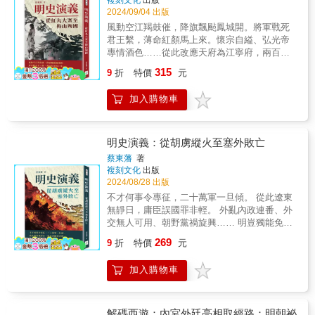
材★萌漫大話西遊記(1)【大聖鬧天宮·唐僧巧收
就後的不同命運，反映出朱元璋執政晚期的政
2024/09/04 出版
焦劉福通、朱元璋等亂世豪傑的崛起，也剖析
徒】萌漫大話西遊記(2)【三打白骨精·除妖烏雞
治風暴。在這個階段，朱元璋的殘酷決策使許
劉伯溫、藍玉等名臣的命運悲歌，還有明末忠
風動空江羯鼓催，降旗飄颭鳳城開。將軍戰死
國】萌漫大話西遊記(3)【大戰紅孩兒·真假美猴
多曾經的忠臣被株連至死，但也顯示出他對黎
義英雄的壯烈結局與奇人異士的傳奇事蹟。本
君王繫，薄命紅顏馬上來。懷宗自縊、弘光帝
王】萌漫大話西遊記(4)【三借芭蕉扇·錯墜盤絲
民百姓的呵護。書末，作者點明了朱元璋的晚
書不僅還原歷史真相，更深刻探討歷史洪流中
專情酒色……從此改應天府為江寧府，兩百餘
洞】萌漫大話西遊記(5)【四探無底洞·功成取真
年生活和思想變化，尤其是他痛失太子、誅藍
的人性與權力欲望。
年的明廷社稷就此終了！▎明朝末年的歷史事
經】打破傳統四格漫畫，採用動畫分鏡，用呆
玉集團等重大事件，最終將朱元璋推向了歷史
315
9
折
特價
元
件 《明史演義》是蔡東藩所著的一部歷史
萌、詼諧的圖畫重現經典西遊記！本系列還新
舞臺的終點。 【本書特色】： 本書以朱元璋的
小說，講述了明朝的興衰歷程。第八十一回至
增了「西遊小百科」、「西遊小辭典」、「西
一生為主軸，從貧苦出身到建立明朝，全面而
加入購物車
第九十回涵蓋了明朝後期的關鍵事件，從聯翠
遊小成語」等知識性內容，幫助讀者拓展國學
詳細地描繪了他的人生軌跡。作者結合歷史事
袖相約乞榮封，到懲淫惡闔家駢戮，再到信邸
知識，讓讀者在這趟萌趣西遊之旅中，有得玩
件與人物內心，既有對重大戰役的宏大敘述，
登基的過程。這段歷史背景複雜，權力爭鬥激
又有得學！★★★萌漫大話西遊記(1)【大聖鬧
也不乏對朱元璋個人性格、情感與權力紛爭的
烈，宦官專權，外敵入侵，內憂外患交織，明
天宮·唐僧巧收徒】★★★孫悟空跟唐三藏都變
明史演義：從胡虜縱火至塞外敗亡
深刻剖析。書中特別強調了時勢與人物的相互
朝已經步入危機四伏的時期。故事的中心人物
包子臉，豬八戒跟沙悟淨都變兩頭身可可愛愛
蔡東藩
著
作用，展現朱元璋如何在亂世中崛起，最終完
包括皇帝、宦官、將領和叛軍，情節緊張扣人
取經團，一起朝西天前進！◎齊天大聖的法寶
複刻文化
出版
成統一大業，並結束了褒貶不一卻輝煌的傳奇
心弦，展現了王朝末期的混亂局面。▎政治爭
如意金箍棒，原來是敲竹槓來的？◎不只金箍
2024/08/28 出版
人生。
鬥與權力爭奪 在第八十一回到第八十五回
棒！孫悟空從頭到腳+9裝備，都是龍王家族(不)
不才何事令專征，二十萬軍一旦傾。 從此遼東
中，宦官魏忠賢的勢力達到巔峰，權傾朝野，
友情提供？◎史上最狂面試！看我老孫先把地
無靜日，庸臣誤國罪非輕。 外亂內政連番、外
並利用各種手段打壓異己。同時，朝廷內部的
府大鬧一頓，玉帝就乖乖奉上天庭職位！◎史
交無人可用、朝野黨禍旋興…… 明豈獨能免禍
爭鬥愈演愈烈，魏忠賢濫用非法刑罰，甚至引
上最狂升遷！職位太小俺老孫不幹了，先高歌
乎！ ▎河套蒙冤與都門擾亂 第六十一至六
269
發黨獄，使得忠良之士蒙冤入獄。這期間，選
離席，再痛打同事一頓，直接換到看管蟠桃的
9
折
特價
元
十四回描寫了明朝在北方邊境的動盪和朝廷內
侍移宮、服紅丸即夕傾大命等事件層出不窮，
爽缺！◎要離職的最大！我大鬧天宮，我吃光
部的權力爭鬥。復河套戰事中，將領蒙受冤
反映出宮廷內外的動盪不安。魏忠賢與許顯純
同事的零食(仙丹)，我在佛祖的手上撒尿，就是
加入購物車
屈，而京城被胡虜侵擾，火光四起。朝廷為了
等人為了鞏固權力，不擇手段，導致忠臣良將
要告訴全世界「我！不！幹！了！」★★★萌
平定狡寇，卻因庸帥無能而敗北。此時，有人
相繼受害，朝廷的威信和國家的穩定性受到極
漫大話西遊記(2)【三打白骨精·除妖烏雞國】
極力諫言開馬市，以換取和平。罪仇鸞剖棺正
大的挑戰。▎軍事行動與叛亂平定 第八十
★★★招牌豆豆眼＋圓滾滾二頭身，超萌的西
法，卻外寇奸黨冒功，權貴間的勾心鬥角與權
解碼西遊：內宮外廷亮相取經路：明朝祕