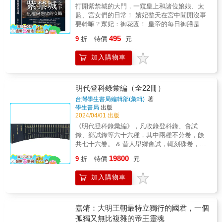
料，細緻描繪出大明王朝最後的輝煌與動盪。
文明的歷程。▍【聯經中國史】簡介 聯經出
打開紫禁城的大門，一窺皇上和諸位娘娘、太
他探討全球貿易網路逐漸增加的中國白銀進口
版公司五十週年鉅獻 戰後臺灣中國歷史研究
監、宮女們的日常！ 嬪妃整天在宮中閒閒沒事
量，如何影響了明代物價與明帝國的政策，也
的總整理 亞洲視野，國際視角，全新解讀
要幹嘛？眾妃：御花園！ 皇帝的每日御膳是山
刻劃了平民老百姓在糧食短缺與饑荒中掙扎的
終於，我們有一套新的中國通史過去幾十年，
珍海味？他們：朕食之無味！ 皇權象徵&times;
日常生活。直到1640年代初，明朝政府才發現
495
9
折
特價
元
臺灣的歷史學者們在中國歷史和文化的研究領
國家機關&times;藝術瑰寶&times;天下之珍 綠
自己陷入一場結合酷寒與乾旱的致命災難，所
域取得了許多嶄新成果。對於這些學術成果的
瓦紅牆今猶在，別樣光景也是對歷史的深情致
有避禍與改革嘗試都徒勞無功，物價與政權於
加入購物車
積累，我們認為有必要展開一項全面的整理工
敬！ ▎一磚一瓦，中國文化的集大成 紫禁城，
是連帶崩潰瓦解。 & 透過地方志、民間紀錄與
作，因此有了「聯經中國史」的出版計劃。這
千年帝國的文化結晶，不僅是明清皇帝的居
外國傳教士所留下來的文獻，本書重現了國家
套書有以下幾項特點：第一、寫作對象是對中
所，更是中國古代建築藝術和皇權文化的集大
從繁榮滑向災難的關鍵時刻，揭示市場機制、
國歷史有興趣的一般讀者與學生，因此採用敘
成者。從四門與角樓等建築的壯觀布局，到浩
明代登科錄彙編（全22冊）
帝國控制與氣候因素之間如何互相作用，以及
事性的手法，而非僅僅純粹的史學論述或理論
繁如海的宮室，每一磚一瓦都承載著深厚的歷
身處其中的市井小民在龐大物價壓力下的歷史
台灣學生書局編輯部(彙輯)
著
解釋。第二、融入最新的研究成果，呈現新的
史和文化。紫禁城的「戶型圖」揭示了其宮殿
學生書局
出版
經驗。 &
視角，讓讀者對中國的歷史與文化有新的瞭解
布局的三大原則，從金鑾殿及其廣場，到後三
2024/04/01 出版
與認識。第三、敘述的重心放在社會經濟、日
宮和御花園，再從乾清宮到養心殿，以及外東
《明代登科錄彙編》，凡收錄登科錄、會試
常生活與文化發展，減少對宮廷政治的詳細描
路與外西路的設計，皆展現了皇帝治天下的智
錄、鄉試錄等六十六種，其中兩種不分卷，餘
述。第四、不再將漢族或漢字視為中國歷史的
慧與威嚴。 ▎日夜治天下：朝臣待漏五更寒，
共七十六卷。 & 昔人舉鄉會試，輒刻硃卷，載
唯一中心，更加強調自古至今中國歷史與周邊
鐵甲將軍夜渡關 紫禁城不僅是皇帝坐朝與治理
本人姓名、字號、籍貫、出生年月日，及上起
不同族群的互動和交融。第五、強調中國歷史
19800
國家的地方，也是文化和政治活動的中心。從
9
折
特價
元
始祖，下逮兄弟妻室之名諱；硃卷呈禮部，禮
與亞洲和世界的緊密聯繫，從更廣大的視野中
隆重的大朝會、常朝、左順門、太和門聽政，
部據以彙印《同年序齒錄》，又稱《同年總
突顯中國歷史的特色。▍【聯經中國史】預定
再談到皇帝不坐朝時如何處理政務、有突發事
加入購物車
錄》或《登科錄》。此種文件，在當時祇為政
書目與作者主編／王汎森（中央研究院院士、
件才召集的「晚朝」等等，每一處都有其獨特
府之人事檔案，不為人所重。及至近代，以其
中央研究院歷史語言研究所特聘研究員）已出
的淵源。內閣到軍機處的轉變，不僅反映了政
詳載一人之家世，且為最原始之資料，每以之
版：《華麗的貴族時代：魏晉南北朝史》／呂
治體制的演進，也展示了朝臣們在內閣小院與
為考訂傳記之資。清黃蕘圃曾得元刻本《元統
嘉靖：大明王朝最特立獨行的國君，一個
春盛（臺灣師範大學歷史學系教授）《北南角
大庫中的勤勉，以及軍機處日以繼夜忙碌的官
元年進士題名錄》，錢大昕謂於元史大有裨
孤獨又無比複雜的帝王靈魂
力中的新秩序：遼金元史》／陳昭揚（臺灣師
宦日常。 ▎宮中的悲喜：略識君王鬢便斑，卻