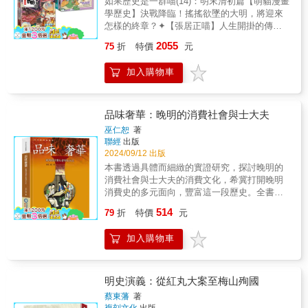
如果歷史是一群喵(14)：明末清初篇【萌貓漫畫
和領導能力。他迅速從無名小卒成長為元帥府
孝子、重視基層士兵等方法來穩固基層，但他
學歷史】決戰降臨！搖搖欲墜的大明，將迎來
的九夫長，進而開始建立自己的武裝勢力，為
對活人殉葬等爭議政策的推行，也讓人看到其
怎樣的終章？✦【張居正喵】人生開掛的傳奇
日後的帝業奠定基礎。書中詳細描繪了朱元璋
殘酷的一面。而建文帝與永樂帝的「靖難之
政治家，也是《明史》認證的「美男喵」？！
從經略定遠、施政和州，逐步積聚實力，直至
2055
75
折
特價
元
變」則成為明朝歷史上最具戲劇性的一場權力
有的喵會開門，有的喵會後空翻，還有的喵是
晉升左副元帥。在這段歷史中，朱元璋的戰略
更迭。本書深入探討建文帝之死及削藩政策失
「史書認證」的精緻帥喵……（張居正喵：我
眼光、謀士支持以及與各地勢力的周旋，成為
加入購物車
敗的內幕，並重新審視朱棣即位後的統治影
這該死的魅力～）5歲上學→22歲考上明朝「公
他打下根基、最終攻占揚州的重要因素。讀者
響。此外，第七章還將視角轉向後世的明朝皇
務員」(aka進士) ，是皇帝的老師，也是朝廷的
可以在此感受到一位英雄從基層向上攀升的堅
帝，他們的個性與政績迥異，比如被當女孩養
重臣，張居正喵如何用「一條鞭法」為搖搖欲
定決心和雄心壯志。 ▎明朝的建立與權力鬥爭
大的中興之主與毀譽參半的明武宗，都讓明朝
墜的明王朝續命六十年？✦【努爾哈赤喵】最
品味奢華：晚明的消費社會與士大夫
本書第三部分探討了朱元璋建立明朝後的
歷史更加豐滿且充滿矛盾。▎忠奸浮沉：忠義
強復仇者！以前我是明朝的奴隸，現在我是開
權力集中過程。他在完成平定山東、河南、燕
巫仁恕
著
長歌與奇人異士 第八至第十章以忠臣、奸
國的帝王！母親早逝，繼母待他刻薄，連父親
聯經
出版
京等地的軍事統一後，進行了大規模的制度改
臣與奇人異士的故事為主軸，描繪了一幅鮮活
跟祖父遭明朝誤殺，換來的卻只有一個官職跟
2024/09/12 出版
革，制定了《大明律》，並以嚴刑峻法來確立
的明朝末世圖景。于謙的冤死、汪喬年的慘烈
一點錢……人生一開局就抽到一手爛牌，看努
中央集權。這一過程中，書中深入刻畫了朱元
本書透過具體而細緻的實證研究，探討晚明的
結局與袁崇煥的被反間計構陷，都展現了忠臣
爾哈赤喵怎麼暗中累積實力，統一女真，建立
璋如何面對強勁對手如陳友諒、張士誠，透過
消費社會與士大夫的消費文化，希冀打開晚明
的悲壯命運；而曹化淳與吳三桂等奸臣的抉
後金，給明朝好看！✦【李自成喵】霸氣逆
決戰鄱陽湖等戰役鞏固政權。然而，隨著權力
消費史的多元面向，豐富這一段歷史。全書的
擇，則讓人看到人性在權力面前的複雜性。此
襲！從「快遞員」變成「反叛軍大BOSS」？
集中，朝廷內部的權力爭鬥愈加激烈。丞相人
兩大主軸，其一是嘗試把近代早期中國的消費
外，明末還不乏許多奇人異士，他們的故事如
514
李自成喵原本是一個小小的「快遞員」，沒想
79
折
特價
元
選的紛爭、特務頭子楊憲的崛起，最終導致劉
史，放在世界史的脈絡下，觀察晚明時期的重
徐霞客的「窮遊中國」和徐文長的瘋狂人生，
到有一天突然被明朝「炒魷魚」，從此走上逆
伯溫之死和胡唯庸案等一系列驚心動魄的政變
要性。作者指出晚明已形成「消費社會」的現
為那個動盪的時代增添了一絲瑰麗的色彩。最
襲之路，一舉滅了前老闆明朝，掀起改朝換代
加入購物車
事件，將皇帝的政治心機和內心矛盾展現得淋
象，以修正英國史學家關於「消費革命」的歷
終，從戚家軍的殘存餘響到鄭成功的孤勇抗
的大風暴！萌漫大話西遊記1-5全集★附上通關
漓盡致。 ▎功臣的命運與朱元璋的晚年 本
史解釋。本書另一個主軸是士大夫的消費文
清，這些末世英雄以忠義之歌為明朝歷史畫上
手冊與西遊路線圖，了解十萬八千里曲折取經
書的最後幾章探討了朱元璋與功臣之間的微妙
化。從消費文化的角度，一方面可以看到晚明
了壯烈的休止符，給後人留下無盡的追思與感
路★★不用家長陪，自己就能讀！★★萌趣漫
關係。隨著朱元璋鞏固權力，他對開國功臣逐
社會結構的變動，特別是士、商關係的變化；
明史演義：從紅丸大案至梅山殉國
慨。【本書特色】：本書寫元末明初至明末的
畫，再現西遊取經全貌！★★西遊小百科，拓
漸心生猜疑，導致李善長、藍玉等一系列功臣
另一方面士大夫也透過消費文化，塑造消費品
歷史風雲，梟雄崛起、功臣沉浮以及帝王權
蔡東藩
著
展國學知識★★西遊小辭典，累積語文學習素
遭到誅殺。書中揭示了這些歷史人物在功成名
味與流行時尚，來重新建構他們的身分地位。
謀，構成一幅波瀾壯闊的歷史畫卷。書中既聚
複刻文化
出版