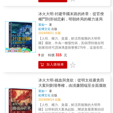
現實的深刻批判。
前凶一點。紅孩兒只是妖怪牛魔王的兒子，他
神仙同事，我老孫難道是開寵物旅館的嗎？◆
波瀾壯闊的歷史畫卷。 【本書特色】： 本書是
難。同時，汪直竊取兵柄和阿丑巧妙進諫的情
憑什麼敢羞辱觀音？這一段實則是在暗諷大貪
美女如雲的女兒國，懷孕的卻是豬八戒？子母
蔡東藩的《明史演義》卷四，以其細膩的筆觸
節，揭示了權力的爭奪和智謀的交鋒，為故事
官徐階，同時向李春芳崇敬的大清官海瑞致
河的水不能亂喝，話也不要亂說，不然就會被
和緊湊的敘事風格，生動再現了明朝的歷史風
增添了諸多波瀾。 ▎朝廷內鬥與忠臣蒙冤
冰火大明-封建帝國末路的終章：從官僚
敬，而且他用的手法可比《海瑞罷官》高明得
女王綁回去成親囉！（女王，我不想努力
雲。作者運用戲劇性的情節和豐富的人物刻
在接下來的幾回中，圍繞著悼貴妃促疾亡身和
權鬥到崇禎悲劇，明朝終局的權力迷局
多。 ▎女兒國──後宮那點荒淫事 既然講內宮
了……）◆怎麼會有兩個孫悟空？哪裡冒出來
畫，描繪了朝廷內外的權力爭鬥和邊疆戰事，
審聶女秉公遭譴的故事，展現了朝廷內部的陰
私臣，怎麼少得了女官？畢竟後宮是以女人為
的山寨猴，我可是唯一齊天大聖，行不改名、
黃如一
著
既有驚心動魄的軍事戰役，也有扣人心弦的宮
謀和爭鬥。劉太監榜斥群賢和張吏部強奪彼美
崧燁文化
出版
主，不男不女的為輔。這麼多女人也不能讓萬
坐不改姓，師父也只會愛我這隻猴子！（咬手
廷陰謀。透過真實事件展現了明朝社會的複雜
的情節，更是將宮廷爭鬥的殘酷和權力的腐敗
2024/08/21 出版
貴妃唱獨角戲，懂規矩的取經人應該主動來拜
帕）★★★萌漫大話西遊記(4)【三借芭蕉扇·錯
性和多樣性，使讀者在文學描述中感受明代朝
表現得淋漓盡致。隨後，叛藩中計和逆閹伏辜
會。 ▎真假猴王──釋放積怨反升官 一個團隊
墜盤絲洞】★★★實力MAX的妖怪們連連出
【人性、權力、貪腐，鮮活而複雜的大明帝
堂的風雲變幻。
的故事，則揭示了叛亂的風險和懲治的嚴厲。
時間長了，成員難免會產生一些小過節，但為
擊！QQ軟軟可愛到咩噗的取經天團愈來愈危
國】腐敗，作為一種慢性病，其病理特徵在明
▎邊境戰事與家國危機 第四十七回至第五
了團結，大家又都忍著，大部分是下級忍上
險，西天還那麼遠，師徒四人能否成功度過難
朝展現得可謂淋漓盡致整整276年，這漫長而又
十回，講述了河北盜賊橫行和山東賊畢命狼山
級，久之易成積怨。如何釋放積怨便是一門高
關？◆惹熊、惹虎，可別惹到牛魔王的老婆鐵
循序漸進的過程將其發育機理一覽無遺▎裂
的故事，展示了地方盜賊對百姓生活的嚴重影
315
9
折
特價
元
超藝術，真假美猴王一篇，孫悟空完美展示了
扇公主！親手把人家兒子送給觀音當童子的孫
痕：慢性病的花樣病灶這一次太監缺席了貪廉
響。經略西番鎮臣得罪和承恩北闕義兒導淫的
釋放積怨的技巧，促進了團隊和諧，自己也得
悟空，這次在火焰山上真的是「火燒屁股」
劇鬥，皇帝孤身一人對抗文官。大禮議，一場
故事，則刻畫了邊境戰事和宮廷內部的危機。
加入購物車
到成佛這麼高的許諾。 ▎小雷音寺──太子黨的
了！◆齊天大聖居然連連滑鐵盧？黃眉怪的金
看似無聊至極的嘴仗，其實暗藏著皇權與相權
皇帝幸邊塞走馬看花、入酒肆遊龍戲鳳的情
宣示 老大的繼承人選是每個團隊最敏感的話
鐃、賽太歲的紫金鈴鐺……要不是還得打起精
的堅決爭鬥，造成官僚內部的撕裂；催生了著
節，展現了皇帝生活的奢靡與浮華。 ▎英雄事
題，佛教教義有「過去、現在、未來」三世佛
神送師父去取經，我孫悟空實在emo到不想動
名貪官嚴嵩。而對抗嚴嵩和其子嚴世蕃，需要
跡與宮廷風波 在第五十一回到第六十回，
的理論，正好對應王朝有先帝、當今、太子。
了！◆妖界最美女團閃亮登場！盤絲洞七姐妹
楊繼盛、沈煉的忠誠，徐階、高拱、李春芳等
冰火大明-鐵血與貪欲：從明太祖肅貪四
講述了豢養盜賊、寧藩謀叛、謝盛宴撫使被戕
不過既然佛教是皇帝私臣，那三世佛也就不是
出道即巔峰，不僅一舉擒獲唐僧，還有強大的
人的忍辱負重。但陸炳、邵元節、陶仲文的腐
大案到劉瑾專權，由清廉開端至全面腐敗
的故事，反映了內亂與叛亂對國家的威脅。伍
三代皇帝，而是三代私臣。明朝的禮法制度極
師兄當靠山。悟空猜中了開頭，卻猜不到這些
敗依舊難以抑制。海瑞，以清正剛直著稱，如
文定縱火擒國賊和王守仁押俘至杭州的英雄事
黃如一
著
其嚴苛，其實從未在繼承人問題上上演過所謂
妖怪的真身……◆注意看，這次的妖怪實在太
利劍刺破黑暗，成為時代的光芒。然而，裂痕
跡，則展現了忠臣為國捨身的精神。隨後，返
崧燁文化
出版
宮鬥，反倒是太子東宮的私臣比較敏感。彌勒
狠了！竟然坐擁一堆小妖和一座城池，為了打
如慢性病般擴散，連海瑞也無力挽回，讓人不
豹房武宗晏駕、議典禮廷臣聚訟和建齋醮方士
2024/08/14 出版
佛作為未來佛，相當於太子東宮的私奴頭子，
敗戰力MAX的對手，所向披靡的孫悟空竟只能
禁想求診於李時珍，探尋對嘉隆萬三朝的妙手
盈壇的情節，揭示了朝廷內部的風波與紛爭。
【人性、權力、貪腐，鮮活而複雜的大明帝
取經他也有話說。 ▎壬寅宮變──道姑菩薩鎮壓
去天庭開外掛？！★★★萌漫大話西遊記(5)
良方。▎明非亡於崇禎，實亡於萬曆世宗朝雖
最終，伏朝門觸怒世宗、討田州誘誅岑猛的故
國】以明初四大案為起點，闡述貪腐逐漸抬頭
蜘蛛精 這世上逼得文官、武將、貴族、祭司、
【四探無底洞·功成取真經】★★★四顆小萌包
有大禮議和花式腐敗，但似乎鎮住了太監貪腐
事，則將忠臣的智慧與勇氣表現得淋漓盡致。