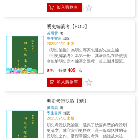
最生動的縮影。她們穿梭於內闈與外市之間，
藏稿本，別無副墨流傳。李光濤先生論乾隆年
面寫出了明朝的必亡，也詳細敘述了明朝最後
攪動著人們內心深處的秩序與不安，也為僵化
加入購物車
刊行之明史，在許多駁正明史著作中，是最新
時刻，那盤根錯節的關係如何將一代帝王送入
的社會帶入了一股活水，讓資訊與情感有了自
出的例證之一。這幾篇典型考證文字，從多方
了最後的結局。讀罷此書，讓人三日無法釋
由流動的可能。衣若蘭以輕快的筆觸，掀開歷
面指出研究明史的途徑。
懷。」──郭建龍（《汴京之圍》作者）
史的帷幕，讓我們得以凝視「三姑六婆」這個
明史編纂考【POD】
複雜的社會現象，並從中體會女性的掙扎、叛
黃眉雲
著
逆與韌性，饒富深意，值得細細品味。
學生書局
出版
2025/09/01 出版
《明史論叢》為明史專家包遵彭先生主編，
《明史編纂考》為第一冊，其著眼點在於使讀
者瞭解明史定本編纂之過程，並上溯其源流。
405
9
折
特價
元
加入購物車
明史考證抉微【精】
黃眉雲
著
學生書局
出版
2025/09/01 出版
明史考證抉微論叢，選集了幾篇典型的考證明
史論文。陳守實明史抉微，是一篇綜括性的論
證明史之作。潘檉章國史考異，錢謙益太祖實