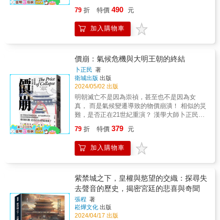
上政治最黑暗的時代：君主專制、宦官干政、
露，作者描述了他如何透過聰明的戰略眼光和
490
79
折
特價
元
特務荼毒；終致民變四起，朝代覆滅。近代史
果斷的行動，一步步擴大自己的勢力範圍，從
家比較中西近代化，又認為明朝「閉關自
而建立起一支忠誠而強大的軍隊。這一過程
加入購物車
守」，發展停滯，是近世中國衰落和中西消長
中，朱元璋不僅展現了其軍事上的才華，更在
的關鍵。然而，近年來對明代深入研究的成
政治上顯現了過人的智慧與手腕。 & ▎九字定
果，傳統的負面論點受到強力挑戰與反駁。對
江山：權力的爭奪與統一 「九字定江山」象徵
明太祖的評價，不再停留在殘暴專制，轉而注
價崩：氣候危機與大明王朝的終結
著朱元璋對權力的掌控與對國家的統一。朱元
重其開國宏規，短期內使人民安居田里。討論
璋透過一系列軍事征戰與政治鬥爭，最終推翻
卜正民
著
明代歷史地位，不再說明代閉關鎖國、重農輕
衛城出版
出版
元朝，建立起自己的帝國。這一過程充滿了艱
商，轉而突顯明代中期以後，經濟、社會、文
2024/05/02 出版
辛與挑戰，但也充分展現了朱元璋的領導才能
化多元發展，社會經濟形態轉型，手工業與市
與對國家命運的影響。 & ▎文學價值：歷史與
明朝滅亡不是因為崇禎，甚至也不是因為女
場經濟蓬勃，對外貿易空前擴展，經濟規模為
小說的結合& 作者巧妙地將歷史事實與小說筆
真， 而是氣候變遷導致的物價崩潰！ 相似的災
當代之巔峰，而且為世界市場的中心，並不落
法相結合，不僅還原了歷史的真實性，也增加
難，是否正在21世紀重演？ 漢學大師卜正民，
後於正在興起的西歐。社會多元發展，階層間
了故事的吸引力。小說中的人物形象立體，情
繼《維梅爾的帽子》後最具野心的嘗試 結合歷
379
流動率高，為近代以前世界之最。陽明思想興
79
折
特價
元
節曲折緊湊，讓讀者在享受閱讀的同時，也能
史、經濟與環境領域，大膽挑戰國家興衰的傳
起，注重啟迪個人心性良知，並透過出版、講
對歷史有更深入的理解。 & 本書特色 & 本書為
統解釋 & 1644年，明帝國在歷經近三百年的穩
學及小說、戲曲，重塑儒家思想文化，普及民
加入購物車
飄雪樓主所著《朱元璋》第一卷，是一部客觀
定與繁榮後滅亡了。後世許多歷史學家將明朝
間。城市繁榮，言論開放，批評時事戲曲小說
講史與趣味爆料相結合的傳記。從少年時期的
衰亡歸咎於崇禎能力不足或外患滿人入侵，但
盛行，市民運動蜂起，敢於挑戰朝廷惡政。晚
苦難經歷到參加義軍，逐步成長為一代君主，
實情則更為複雜與意想不到。藉由對明代經濟
明江南士人文化的發展，更是璀璨優雅，為今
講述了朱元璋在元朝末年動亂中崛起的過程。
與社會民生的紮實研究，本書對中國歷史提出
紫禁城之下，皇權與慾望的交織：探尋失
人所嚮往。本書由六位學者共同執筆，綜觀百
天災人禍、政治鬥爭、軍事戰略、人生哲理
了一項全新觀點，探討全球氣候變遷如何導致
去聲音的歷史，揭密宮廷的悲喜與奇聞
年來正反各異的各類評價，結合最新研究成
&hellip;&hellip;作者以生動筆觸再現那段風起雲
明朝終結。 & 十七世紀中期見證了小冰河期最
果，描繪出明代兩百多年盛衰起落的基調與變
張程
著
湧的歷史，闡述朱元璋如何在亂世中憑藉卓越
致命階段，氣溫與雨量驟降，全球經濟陷入崩
崧燁文化
出版
奏、危機挑戰與克難奮發；呈現明代多元發展
領導才能奠定明朝基業。 &
潰。著名漢學家卜正民根據糧食價格的歷史資
2024/04/17 出版
及轉型，「大明終始」，生生不息地再造華夏