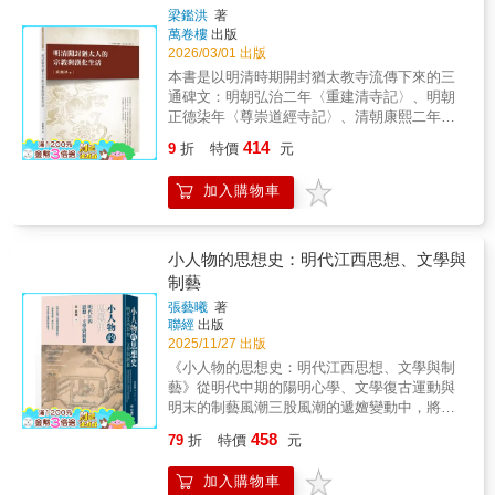
是至今明史研究的必讀書目，也是吳晗的代表
變」成為歷史必然的深層原因。崇禎走上煤山
梁鑑洪
著
作品。【名人推薦】seayu 「即食歷史」創
之前的最後七十二小時，北京城內外波譎雲
萬卷樓
出版
辦人江仲淵 「歷史說書人 History
詭，看似固若金湯的北京城，卻被一場匪夷所
2026/03/01 出版
Storyteller」團隊創辦人邱澎生 上海交通大學
思的陰謀所包裹。 作者透過既有史料深入挖
本書是以明清時期開封猶太教寺流傳下來的三
歷史系特聘教授徐泓 暨南國際大學榮譽教
掘，從李自成進軍路線之謎的分析、大明國庫
通碑文：明朝弘治二年〈重建清寺記〉、明朝
授、南開大學歷史學院講座教授張哲郎 政治
真實情況的數據、北京城門未按慣例堵塞的防
正德柒年〈尊崇道經寺記〉、清朝康熙二年
大學歷史系名譽教授連啟元 中國文化大學史
禦漏洞等真實細節，從中抽絲剝繭，層層推
〈重建清真寺記〉為研究中心。用宗教及神學
學系教授潘光哲 中央研究院近代史研究所研
414
理，揭露明朝滅亡的直接兇手，以充滿張力的
9
折
特價
元
的路向，研究這時期的開封猶太人的宗教活動
究員——聯合推薦（以上推薦者依姓氏筆畫排
「倒數計時」敘事，重現王朝崩塌的歷史現
與漢化活動。全書分五章，第一、二章先論開
序）
場。 本書在展現明亡前最後三天歷史真相的
加入購物車
封猶太人的淵源及來華簡史，簡述中外學者對
同時，也著力刻畫參與其中的各色人物的行為
此族群的研究概況。第三至四章是討論此族群
動機、心路歷程與復雜情緒，崇禎的任性、無
在開封的宗教生活，論述他們的宗教敬拜方
助、癲狂與悲哀，官員們的各懷鬼胎……在生
法，敬拜場所的修建，經典與神學思想的特
小人物的思想史：明代江西思想、文學與
死存亡的關鍵時刻，人性的真實面貌展露無
性，信仰與家庭及社會倫理生活，參與科舉並
制藝
遺。＊ ＊ ＊史稱「甲申之變」的北京圍城
進身官場。第五章是討論他們的漢化神學，以
戰，蘊藏著太多必然與巧合！本書以懸疑小說
張藝曦
著
說明他們「儒表猶裡」的宗教特點。
聯經
出版
式的層層推理，將嚴謹考證與戲劇性敘事完美
2025/11/27 出版
結合，逐一替拆解歷史謎團……▍李自成在寧
武關遭逢硬仗，差點撤軍，大同、宣府為何恰
《小人物的思想史：明代江西思想、文學與制
在此時遞上降表？▍居庸關天險易守難攻，但
藝》從明代中期的陽明心學、文學復古運動與
闖軍居然繞路百里攻破雄關，誰是替闖軍帶路
明末的制藝風潮三股風潮的遞嬗變動中，將視
的內鬼？▍吳三桂的關寧鐵騎離北京最近，關
角轉向一群常被忽略，卻可能左右時代思潮的
458
79
折
特價
元
鍵時刻為什麼不宣吳三桂進京勤王？▍崇禎是
隱形推手──小讀書人及其社集活動。 當十六世
否曾打算南遷南京避難？為什麼南遷之議在朝
紀的陽明心學與文學復古運動從巔峰走向中
加入購物車
堂上遭到全員反對？▍北京遭到圍城的危急時
衰，思想界迎來了何種轉變？全書跳脫傳統以