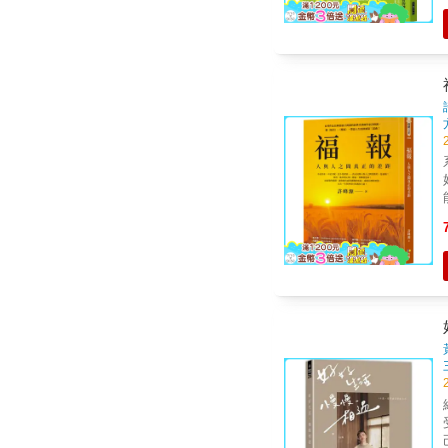
會董
&
開放的心。
恩典奇蹟
化
給
受傷
己。」 & 什