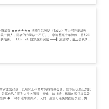
復技術，也呼應作者的人生故事，修補破碎的關係，修補破碎的心。
約定：「等妳脫貧了，也要拉別人一把。」▍「生命價值，不該由別
道溫暖的光，從裂隙中鑽出來，照見了自己，也照見他人與世界，既
空者的勇氣。她無償培訓、無抽成、免費介紹客源，事實證明：這樣
情上盡情表現，然後做他們
身遍布全台，從受助者變成了助人者。她對團隊伙伴嚴格把關，那是
金鐘獎兒少節目主持人 劉清彥
處事的「頂規」。回望這28年，蔡美玉的打掃事業從不缺客人，
不清；至於那些曾給她難堪的人，也成了磨練她心志的另類恩人。蔡
本書特色】▍逆襲的力量：每一場崩潰，都是一次跳躍升級！書中記
一部生命史，更是給所有身處低谷者的「強效強心針」。▍善的循
而是選擇無償、無抽成培訓弱勢女性。看這群「打掃阿桑」如何團結
，唯有「品格」是頂規。作者以身作則，將勞力工作翻轉為令人敬重
謝妳，這正是我所期
看輕自己，你就是閃耀的鑽石。◎專文推薦賴靜嫻（寶島聯播網總經
】 很多喜歡自己的人，都有一段很不喜歡自己的時期 從曾經遭人白
（表妹）小 頁（同為打掃阿桑的伙伴）鐘琬寗、鐘唯端（女兒）
斯卡金像獎得主，到建立自己的媒體品牌。一路走來，她得到過許多
求學、四處接案、職涯轉折、情緒低谷，甚至與自卑長年共處。那
任何人證明自己，我們還剩下什麼？ 她並非天生篤定，也不是一路
體與心同時點頭，風格會自己茁壯。而那樣的狀態，會慢慢滲進生
，不再是當初的無知，而是帶著所有彎路與顛簸之後的清醒。」 這
歲前夕走出婚姻，也離開工作多年的慈善基金會。這本回憶錄以無比
，分享自己在面對人生的過渡、變化、轉折時，醞釀的深沉省思及
面臨
熟悉的環境、踏進未知