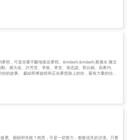
抵達了夢想。卻發現，自己迷失在這座曾賦予他夢想的城市裡。直到
當年面對初戀的真摯，面對愛的憧憬，面對陌生人群的善意。而這
料聊聊》節目，與放下光環的
、相遇、離別、再相遇
的人生，終於找回那個最舒服的自己。 & 這一趟與自己和解
、蔣勳、羅大佑、許芳宜、李敖、李安、張忠謀、郭台銘、高希均、
原來即使有房子住，若是流於形式，離家很遠的感受依然會越來越強
sh;&mdash;劉
走得夠久，不要讓自己安於所擁有
&mdash;&mdash;李敖 「當我很忘我時，會
ash;李安 「挫折，是可以懷念的記憶。」
ash;&mdash;張淑芬
於疲累、困頓和失敗？然而，不是一切努力，都會流失於沙漠。只要