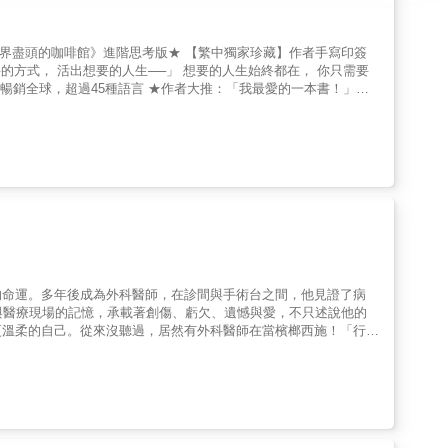
： 「我拚命生活，為何仍不快樂？」
一步 直覺選浪、不再懊
感動共鳴】 「我常焦慮到失眠、
像幫疲憊的心做按摩。」 「《重返世界盡頭的咖啡館》一定是我會
的命運。多年後成為外科醫師，在診間與手術台之間，他見證了病
與醫療現場的記憶，承載著創傷、虧欠、遺憾與愛，不只述說他的
更溫柔的自己。從來沒聽過，居然有外科醫師在當檳榔西施！「行醫
閱讀寫作時編織著美夢──如果有一天，這些為了彌補虧欠與遺憾
漸漸得著療癒。」【第一部 成長人生】在生命的旅途中，學會直
 醫病人生】在診間日常與醫病關係中重拾生命的重量，用盡全
30本閱讀清單。閱讀時的沉澱、思維、感受和體悟。勵志 × 醫
診間、病房與手術室中，看見病人身後各自沉重的人生故事；以傾聽