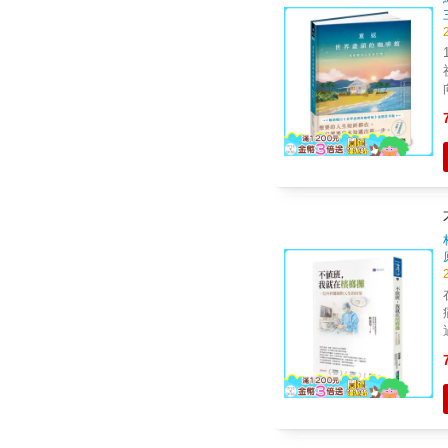
祝福 「別人認為的『應
向未
【內容
框
鎖。」 ❈❈❈
要的嗎？ 
悔