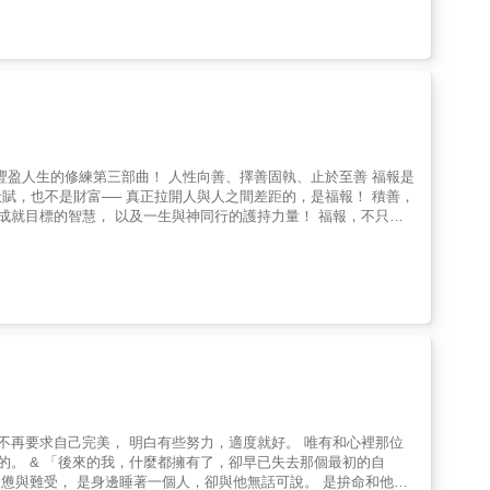
。這本書陪伴讀者跨越人生的重大轉折，指引讀者善加利用終點與新
篇章。 在這本書中，梅琳達第一次公開寫出她生命中的重大轉
多重要的人生課題，例如鬆開完美主義的桎梏、幫助朋友渡過危機、
生轉折。梅琳達以她一貫的溫暖和優雅，坦承直率地與讀者分享
辦人 宋怡慧／丹
行董事 黃卉莉／女性齡活共創共善協會理事長 詹慶齡／資深媒體
事長 蘇絢慧／璞成心遇空間心理諮商所所長 顧燕翎／前婦女新知基金
人性向善、擇善固執、止於至善 福報是
廣播電台（NPR） 從成為新手父母、面對職涯轉
的智慧， 以及一生與神同行的護持力量！ 福報，不只是
命慢下腳步的時刻。雖然主要訴說的是她個人的經驗，她也為在這段
情。 有福報，才會做得到；做得到，才會有福報。 福報就是做
。他發起的「校園共讀書箱」活動，更造福啟發了成千上萬的孩子
到的一條簡單又盈滿福報的人生道路。 當我們走在積善種福的人生
奇在六十歲前夕，回顧了人生中的關鍵時刻，從一些未曾講述的個
雨過天晴、撥雲見日的清新，廣闊而溫暖光明。 或許外在挑戰依
轉動、順了起來。 這一切跟貧富貴賤、高矮胖瘦無關，只要我們
擁抱變遷、勇敢前進」，箇中關鍵在於穩定扎根、柔韌的彈性，以及
覺得應該做的事，我們都能蓄積轉運造命的善緣力量，成為一個有福
陽逐漸閃耀，照破自己與無數人生命的黑暗，一起見證生命無限的
或障礙的剖析，引導讀者充分利用結束和開始之間的時段，在天地變
柯愫吟│宏匯廣場執行董事 陳汪全│寶石建設股份有限公司董事長
、自我療癒，為所有人照亮一條通往開闊空間的路徑。
蔡勝賢│三重三陽扶輪社創社社長 （依姓氏筆畫排序）