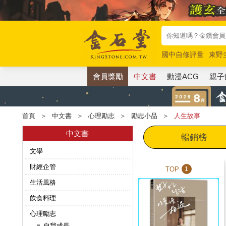
國中自修評量
東野
唯紅花綻放
奧德賽
會員獎勵
中文書
動漫ACG
親子
首頁
＞
中文書
＞
心理勵志
＞
勵志小品
＞
人生故事
中文書
暢銷榜
文學
財經企管
TOP
1
生活風格
飲食料理
心理勵志
自我成長