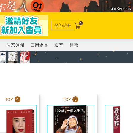
0
登入/註冊
電
居家休閒
日用食品
影音
售票
TOP
TOP
TOP
4
5