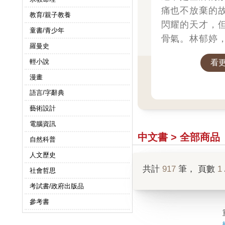
痛也不放棄的
教育/親子教養
閃耀的天才，
童書/青少年
骨氣。林郁婷
羅曼史
拳擊史的新篇章
輕小說
看
漫畫
語言/字辭典
藝術設計
電腦資訊
中文書 > 全部商品
自然科普
人文歷史
共計
917
筆， 頁數
1
社會哲思
考試書/政府出版品
參考書