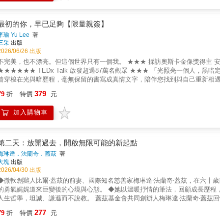
口，也是光的入口。封面設計以微微突起的霧面燙金，呼應金繼這種古老的修
從谷底脫貧。她鎖定在生活邊緣掙扎的單親媽媽，無償傳授家事清潔專業，只
《父母的旅程》這本書，帶來是生命故事、理念的形成、生命的理解，帶來一
人來定論。」一部關於打掃阿桑的逆襲，也是獻給所有在低谷中，依然仰望星
是個人的情感，也有傳遞智慧與愛的心。 ――薩提爾推手、《薩提爾的對話練習》作者 李崇建 讓小孩在自己熱愛的事
的善意像漣漪般擴散，彼此互助伸出援手的故事，不斷上演中。如今，她的分
最初的你，早已足夠【限量親簽】
最強的後盾，正是她的教養智慧，也是她對教育持守的信念。 ――童書作家、
對客人應有的責任，畢竟居家打掃這一行最重要的就是操守和品性，這也是做人
李瑜 Yu Lee
著
更不受疫情和景氣的影響，而她的「貴人」從同事、老闆到大使夫婦，多到數
三采
出版
美玉用一把掃帚，掃開了命運的陰霾，讓更多女性看見了翻轉人生的曙光。【
2026/06/26 出版
錄作者如何從債務、查封與霸凌的絕境中，過關斬將活出強悍人生。這不只是
完美，也不漂亮。但這個世界只有一個我。 ★★★ 採訪奧斯卡金像獎得主 安‧海瑟薇 ★★★★★★ 國際生活雜誌《Tatler》前台灣區總編輯
環：一把掃帚，掃除百位女性的貧窮陰霾。作者拒絕成為獨善其身的成功者，
★★ TEDx Talk 啟發超過87萬名觀眾 ★★★ 「光照亮一個人，黑暗定義一個人，兩者的力量缺一不可。」 李瑜歷經十年淬鍊，將那些
互助，在全台編織出最動人的「良善防護網」。▍尊嚴的價值：職業沒有高低
曾穿梭在光與暗歷程，毫無保留的書寫成真情文字，陪伴您找到與自己重新相遇的機會。 TEDx Talk 觀眾感動淚喊 ——▌ 謝
的專業。本書獻給每一位願意放下身段、在平凡中創造不凡的鬥士——只要不
待的！▌ 說得好好！真的讓我被觸動到！▌ 好可惜只有18分鐘。 【內容簡介
379
理）劉鎮洋（高雄榮耀基督教會主任牧師）孫德蘋（謝化成大使夫人）王宜樺
79
折
特價
元
眼、拚命想證明自己，到踏入時尚產業，成為國際生活雜誌總編輯；從採訪奧
人夢想中的工作、頭銜與掌聲，卻在最耀眼的時刻選擇離開，重新出發。 異鄉
加入購物車
些以為能帶來答案的事，最終都讓她回到同一個問題： 如果有一天不再需要向
順遂前行，而是在一次次跌撞與迷惘之中，慢慢學會傾聽內心的聲音。 「當身
活裡，成為一種不必張揚的篤定。」 「人生的旅程會回到起點。只是那個起點
本書寫的是，當成功不再是答案之後......
第二天：放開過去，開啟無限可能的新起點
梅琳達．法蘭奇．蓋茲
著
大塊
出版
2026/04/30 出版
◆微軟創辦人比爾‧蓋茲的前妻、國際知名慈善家梅琳達‧法蘭奇‧蓋茲，在六十
的勇氣娓娓道來巨變後的心境與心態。 ◆她以溫暖抒情的筆法，回顧成長歷程
生哲學，坦誠、謙遜而不說教。 蓋茲基金會共同創辦人梅琳達‧法蘭奇‧蓋茲回憶錄 ◆ 「轉折遲早會到來。人的一生無可避免要面臨改變，男女
老少皆不例外。」 // 面對轉折，擁抱變遷，勇敢前進 // 認識人生轉折的神奇魔力 ◆內容簡介 梅琳達‧法蘭奇‧蓋茲難得地在這本書中寫下人生
277
79
折
特價
元
的重大轉折，從過去從未公開分享的故事中借鏡，為讀者提供另一種看待人生轉折的新觀點。 人生轉折就是我們離開