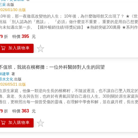
三采
出版
2026/01/30 出版
10年前，那一夜徹底改變他的人生； 10年後，為什麼咖啡館又出現了？ ★《世界盡頭的咖啡館》進階思考版★ 【繁中獨家珍藏】作者手寫印簽
該』、 『必須』做什麼並不重要， 重要的是用自己想要的方式， 活出想要的人生──」 想要的人生始終都在， 你只需要
知邁出第一步。 【國外暢銷佳績/得獎紀錄】 ★熱銷突破200萬冊 ★系列作暢銷全球，超過45種語言 ★作者大推：「我最愛的一本書！」
簡介】 作者為何要「重返咖啡館」？ 出版了《世界盡頭的咖啡館》之後，他發現，儘管有了覺醒，但許多人依然欠缺勇氣、害怕失敗。 於
395
79
折
特價
元
是，他讓筆下的自己再度回到咖啡館，成了主廚，新客人則是一名看似成功的女子，對他尖銳地發出質疑
「只做喜歡的事，能餬口嗎？」 「待辦事項無止境，說放就放？」 被咖啡館改變人生的他，遇上迷路的她，不斷顛覆信念的對話，她一步步拋下
加入購物車
架，體驗改變帶來的喜悅。 「恐懼與憂慮、必須與不得已、 需要與不能，一度主宰我的生活。 但當你開始順應內心前行， 便會放下這些枷
 我們都以為，快樂取決於金錢、資產的多寡，擁有越多越好。 但真相是：我們努力讓自己擁有更多，卻不敢自問──這，真的是我想
這一次，咖啡館準備了勇氣菜單： 1、全新靈魂提問，喚醒渴望 你為什麼在這裡？ 在自己的遊樂場裡，開心嗎？ 你只有一種模樣嗎？
2、寫下人生五事，聚焦方向 生命終點前，最想完成、最想見到、最想體驗的五件事是什麼？ 3、「衝浪哲學」帶你跨出第
不值班，我就在檳榔攤：一位外科醫師對人生的回望
、從小開始、相信自己、勇敢嘗試 原來，我們缺的不是勇氣，是意識自己真正想做的決定，找到真正想去的方向── 人生是座遊樂場， 屬於你
林建華
著
的那一座，獨一無二。 別用他人的期待衡量你的遊樂場， 只需問： 遊樂場是否裝滿了自己的夢想？ 【世界網友
原水文化
出版
感覺負循環，這本書竟讓我找到解方！」 「這本思考更深入，角度更多元，很
2026/05/21 出版
帶去荒島的書！」
在原生家庭，他像一顆逆向生長的檳榔籽，不隨波逐流，也不讓自己墜入既定
痛、衰老、失去與告別，也終於有勇氣回望自己過往人生。30則關於原生家庭
過往，更映照出每一個曾受傷的靈魂，在理解中學會和解，並在歲月裡，長出
多年，我慢慢覺得，能夠成為醫生是一件很幸運也很幸福的事。我常常在檳榔攤
363
79
折
特價
元
書寫的文字能夠被編纂成書，那麼，發生在自己與他人身上的故事及傷，或許都
面失去、擁抱不完美，並在每一次的獲得與失去間，帶來茁壯的養分。【第二部
加入購物車
力，讓每一段故事，都譜出動人的結果。【特別收錄】一個外科醫師顧檳榔攤時的
療 × 翻轉人生從放牛班拚進醫學系，走過貧窮與自卑，翻轉人生困境。他在
與行動，帶來修復與安慰，串起一段段動人的生命篇章。