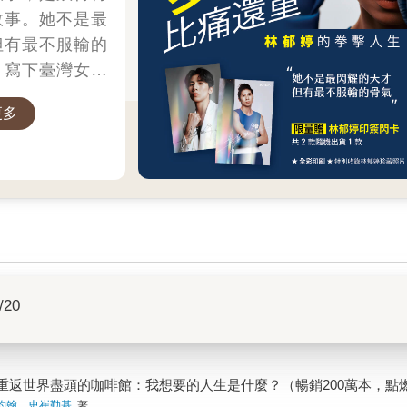
故事。她不是最
但有最不服輸的
，寫下臺灣女子
。
更多
/20
重返世界盡頭的咖啡館：我想要的人生是什麼？（暢銷200萬本，點
約翰．史崔勒基
著