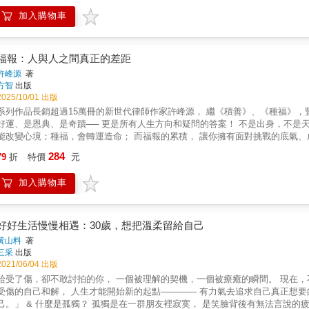
風景的時刻。對很多人來說，那是個籠罩著迷惘、恐懼和猶豫不決的過渡地帶
加入購物車
起點之間的過渡期，在賴以立足的根基搖搖欲墜時繼續前進，邁向嶄新的人生
折，包括成為母親、失去摯友，以及離開蓋茲基金會。她訴說的故事道出了許
擁抱人生無常等等。 無論你是誰或正處於人生哪一個階段，遲早都會面臨人
她亟需他人幫助並給予她忠告的時刻，並在茫茫不知盡頭的過渡地帶為我們照亮一條路。 ◆名人推薦 丁菱娟／影響力品牌學院創
福報：人與人之間真正的差距
鳳高中圖書館主任 宋順蓮／台灣女科技人學會監事 陳藹玲／富邦文教基金會執
許峰源
著
人 鄒開蓮／前Yahoo亞太區董事總經理 蔡玉玲／台灣女董事協會創會榮譽理
方智
出版
事長 奮起推薦 ◆各界佳評 這本書是梅琳達‧法蘭奇‧蓋茲在歷經離婚之痛後，送給女性讀者最珍貴的禮物：在任何情況下，如何保持清明、自
2025/10/01 出版
信，以及對生命的熱情、對世界的愛。 ──顧燕翎，前婦女新知基金會董事長 困住我們的，永遠不是發生的事情，而是我們對它的看法。轉念，是
系列作品長銷超過15萬冊的新世代律師作家許峰源， 繼《積善》、《種福》，豐盈人生的修練第三部曲！ 
幫助我們脫離泥沼的可行途徑。 ──丁菱娟，影響力品牌學院創辦人 極其私密的紀錄&hellip;&hellip;作者寫出改變她人生的重大轉折，包括成為母
好運、是恩典、是奇蹟── 更是所有人生方向和疑問的答案！ 不是出身，不是天賦，也不是財富── 真正拉開人與人之間差距的，是福報！ 積善，
親、失去最好的朋友、努力學習在慈善事業中學到的寶貴教訓。 &mdash;&mdash;美國國家公共
能改變心境；種福，會轉運造命； 而福報的累積， 讓你擁有面對挑戰的底氣、成就目標
變，到失去摯愛，慈善家梅琳達思索了人難免會遇到的轉折和改變，也就是生
幸運，是我們的心如何看待生命中發生的一切，並驅動著我們去做了什麼樣的事
284
人生過渡期尋求支持的讀者提供建議和指引。 &mdash;&mdash;《紐約時報》 書中&hellip;&hellip;交織了極其個人的反思與宏觀的全球觀察。
79
折
特價
元
到，做到就是福報。 多年來，律師作家許峰源以文字和演講，影響無數有緣人
mdash;&mdash;《好管家》雜誌（Good Housekeeping） 這本書鼓勵你擁抱人生的轉折與改變。 &mdash;&mdash;《時代》雜誌 ◆本書特色 ˙
們。 他相信「當下」、「積善」是轉運造命的兩大支柱，是我們每個人都能做
世界知名慈善家的生命回顧與分享：蓋茲基金會共同創辦人梅琳達．蓋茲‧法蘭
加入購物車
正途中，原本生命存在的掙扎、煩惱、狹隘、執著，慢慢地煙消雲散，心境有種
人經歷中汲取靈感，為讀者提供面對人生轉折的全新視角。 ˙平凡中促發不凡的省思，展現女性特有的生命厚度：成為母親、面對好友的逝去、離
舊會有，但已經無關緊要，因為看待它的心境已經不一樣了，氣運也慢慢地正向
開一段婚姻、轉換職涯跑道，都是常見的人生變化，但是要如何「面對轉折、
願意持續練習將內心一個個微弱的善念去付諸行動、去幫助別人，專心做內心
 ˙深入覺察、探索內在的書寫：過渡期指的是，走出熟悉的環境或階段之後，進入新環境、新階段之前的時間或空間&mdash;&mdash;
報的人。 本書邀你一起透過積善、種福、累積福報，讓內心充滿向善力量的太
好好生活慢慢相遇：30歲，想把溫柔留給自己
對許多人來說，這個中間地帶充滿了困惑、恐懼和猶豫。這本書藉由個人困境
。 【感動推薦】 朱水源│正遠保險經紀人股份有限公司董事長 宋玲魁│新北市立三重高中退休主任 何麗玲│春天診所董事長 吳秋賢│財團
黃山料
著
與生命轉變之時，無懼邁向未來。 ˙看待時間與歷練的另類法則：無論是誰，無論處於人生的哪個階段，每個人都會面臨內在與外在的轉變。梅
法人麗寶文化藝術基金會執行長 胡靜怡│德國凱恩礦物塗料臺灣總代理董事長 
三采
出版
琳達以特有的熱情和優雅，坦誠分享特別需要智慧的人生段落，如何暫停腳步
蕭俊祥│凱撒衛浴股份有限公司董事長 廖日興│金利食安股份有限公司董事長 
2021/06/04 出版
受了傷，卻不敢討拍的你， 一個被理解的契機，一個被療癒的瞬間。 現在，不再要求自己完美， 明白有些努力，適度就好。 唯有和心裡那位
的自己和解， 人生才能開始新的起點―――― 有力氣去追求自己真正想要的。 & 「後來的我，什麼都擁有了，卻早已失去那個最初的自
麼是孤獨？ 孤獨是在一群朋友裡寂寞， 是笑臉背後有無法言說的疲憊與難受， 是身邊睡著一個人，卻與他無話可說。 是拚命和他人