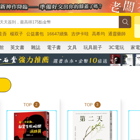
圭吾
楊双子
公益書包
16647續集
吉伊卡哇
高希均
通靈藥師
路邊攤新作
馬斯克
玩具總動員5
超慢跑
館
英文書
雜誌
電子書
文具
玩具親子
3C電玩
家
TOP
TOP
2
3