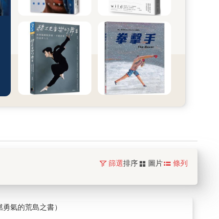
篩選
排序
圖片
條列
燃勇氣的荒島之書）