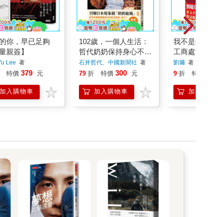
的你，早已足夠
102歲，一個人生活：
我不是教你詐
量親簽】
哲代奶奶保持身心不生
工商處世卷（
鏽的人生哲學
典決定版）
u Lee
著
石井哲代、中國新聞社
著
劉墉
著
379
300
36
特價
元
79
折
特價
元
9
折
特價
加入購物車
加入購物車
加入購物