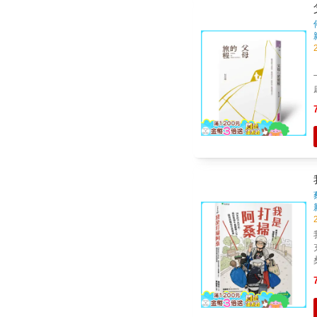
⊹
版
注
傷口成