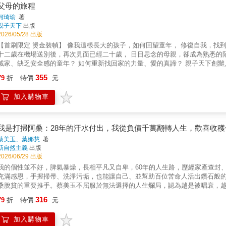
父母的旅程
何琦瑜
著
親子天下
出版
2026/05/28 出版
【首刷限定 燙金裝幀】 像我這樣長大的孩子，如何回望童年， 修復自我，找到愛的力量？ 母親跳機美國當非法移民，生父失
十二歲在機場送別後，再次見面已經二十歲， 日日思念的母親，卻成為熟悉的
戚家、缺乏安全感的童年？ 如何重新找回家的力量、愛的真諦？ 親子天下創辦人何琦瑜 最深情的家庭書寫 打開這本書，你會讀到停不下來 ⊹ ⊹
 ⊹ ⊹ ⊹ ⊹ ⊹ ⊹ ⊹ ⊹ ⊹ ⊹ ⊹ ⊹ ⊹ ⊹ ⊹ ⊹ ⊹ ⊹ ⊹ ⊹ ⊹ 走過破碎流離的童年與騷動不安的青春時光， 對「家」的強烈渴求， 讓她以無比的愛建
355
79
折
特價
元
構自己的家， 並打造給所有父母與孩子的閱讀學習王國， 成為家長與教師的強力後盾。 從專業洞察的財經記者， 轉身為溫柔理
企業家， 她寫下這段生命故事與珍視的精神&mdash;&mdash; 不只是成為父母的旅程，也
加入購物車
人、執行長與創刊總編輯。童年對於愛的缺乏、家的渴望，成為她成年之後追
成為父母之後，必須要覺察和面對的內在傷痕。父母的旅程，也是一趟療癒與
、親子教養與教育創新之路。 這本書，是她的生命故事，也是她面對自己人生功課的沉澱反思。 從梳理苦澀的成長歲月，到踏入職場、組建家
庭與創辦《親子天下》的心路歷程，希望與所有曾經是孩子，以及即將成為、或已為父母的
我是打掃阿桑：28年的汗水付出，我從負債千萬翻轉人生，歡喜收穫
孩子 我一次又一次學習面對那些刻意忘記的傷害，試圖找到新的視角， 重新
蔡美玉、葉娜慧
著
十二歲女孩的孤單與逞強， 不是為了控訴，而是為了好好告別。 ▌當有了自己的家 我也在學習，在人生的中年之後， 清楚的表達自己的需要。
新自然主義
出版
學會在愛裡不再懼怕、不需要用壓抑和退讓， 來交換安全的關係。 ▌父母的旅程 如果有機會重來一次，我想告訴我自己： 其實孩子沒有你想像得
2026/06/29 出版
那麼脆弱，而你也不需要把自己表現得那麼完美堅強。 「兼顧」是一種虛妄的
我的個性並不好，脾氣暴燥，長相平凡又自卑，60年的人生路，歷經家產查封
此刻當下我們能做的事。 有捨有得，才是真相。 ▌我的教育筆記 孩子長大了，他的人生要靠自己掌握，他的困難也只能靠自己解決。 媽媽再也
充滿感恩，手握掃帚、洗淨污垢，也能讓自己、並幫助百位苦命人活出鑽石般
不能像小時候那樣，為他遮風擋雨。 他要走在前面，自己開路。 媽媽能做的，也就只是等待、禱告和陪
桑脫貧的重要推手。蔡美玉不屈服於無法選擇的人生爛局，認為越是被唱衰，
「北極星」，並不是衡量我們人生成功與否的終極指標。 終點的幸福感，不是
信任的超級打掃阿桑，開啟教人學得一技之長且谷底翻身的良善循環！▍即便
316
更好的是，旅程中有人為伴，有彼此的信任、愛與祝福。 ★首刷限量特殊裝幀，絕對值得珍藏★ 設計靈感源於古老修復技術，獻給每一位曾帶著
79
折
特價
元
庭的積垢，更洗滌了百位弱勢女性的命運。面對婚後房產被查封、娘家債台高
長的你！ 日本有一種修補陶瓷的傳統工藝，稱為「金繼」：工匠用生漆把碎片重新粘合，裂痕沒有被掩飾遮蓋，反而因此被凸顯，撒上金
起打掃阿桑，她受過鄙視與霸凌，甚至被誣陷與欠薪……，但她告訴自己：「
粉銀粉，成為新的紋理。修復後的器物，甚至比原本更具價值與意境。它沿著生命
加入購物車
几淨，發現自己洗滌的不只是環境，還有那些因家務而起的紛爭。她在那一刻