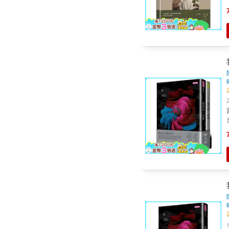
訴
不得
愛
& 你不再強求不屬於自己的另一半， 你放下撐不起的
為，
間給自己。
的感覺
不
的
台
箴言。 ＊語錄分
烈。 & 有血緣關係的
若英 「你必須得先把自
& ★粉絲熱烈迴響★ 「能活出自己真好，喜歡這樣的
的。
&m