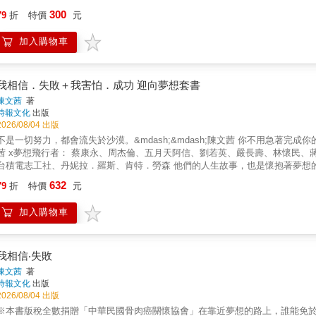
說，卻始終沒有人懂自己。 & 為什麼人總要犧牲此刻的快樂，換得未來的幸福？ 25歲不免受制於人，但30歲了，能不能先顧好自己？ 年輕時
300
79
折
特價
元
不選擇犧牲自己， 為了錢，做一份討厭的工作； 為了生存，當一個討厭的大人； 為了成功，做背棄靈魂的事...... 因為從來不愛自己， 所以
一個傷害我的人，任憑尊嚴被剝奪。 & 30歲以後， 明白愛只是溫暖的陪伴、 幸福的真諦是當下知足， 於是更在意的是「一個人的好日子」。
加入購物車
皇冠， 你卸除給自己的壓力。 不再允許他人逼迫， 不再讓自己受委屈，不再卑微。 & 因
如果犧牲了自己， 成功了又有什麼用？ 連自己都不要了，那幸福還是幸福嗎？ & 30歲以前， 請記得卸下責任、放下不愛你的人， 留一點時
 & 請自己擁抱自己， 安心蟄伏在自己溫暖的懷抱。 & 【本書特色】 & ▏上一次「真正感到快樂」是什麼時候？ ▏打從心底喜歡自己
是什麼？ ▏是否有留一些時間給自己？ ▏我們都知道要愛自己，可為什麼？我們卻愛著那個會傷害我們的人？...... & ◇◇◇ & 從金門漂
我相信．失敗＋我害怕．成功 迎向夢想套書
流到台北，創辦了媒體平台「一件襯衫」、出了一本書《漂流青年》，黃山料
陳文茜
著
他終於願意沉澱自己，蜷曲在一片溫暖褐色的土壤裡，花上好多力氣，才想起
時報文化
出版
些，都是長大後不小心遺忘了愛的本能。也因為丟失了某部分的自己，於是不再完整，就不快樂。 & 他開始了《山
2026/08/04 出版
明星、名人們對談，在不斷聊聊的過程中理解到：「我似乎再差一點點，就能治癒了自己。」 經歷了成就、背叛
是一切努力，都會流失於沙漠。&mdash;&mdash;陳文茜 你不用急著完成你的夢想，可是你要不斷地靠近夢想。&mdash;&mdash;蔡康永 陳文
&hellip;&hellip;黃山料回到當初亟欲逃離的起點，和貓咪一起緩慢生活，反芻30歲之前
茜 x夢想飛行者： 蔡康永、周杰倫、五月天阿信、劉若英、嚴長壽、林懷民
歷程，也可以稱之為「回家」。 & 我掉眼淚， 是因為我住在一個家，這個家卻沒有歸屬感。 原來和一個不懂自己的人說心事，是這麼孤單的感
積電志工社、丹妮拉．羅斯、肯特．勞森 他們的人生故事，也是懷抱著夢想的你的故事。 獻給即將啟程和正在夢想路上的你，最有力量的信念
受；原來跟一個不懂自己的人，以愛之名住在同一個屋簷下，比單身更寂寞；
享 「珍惜現在擁有的一切，生老病死不是我們可以控制，但我們可以控制的是內心的堅強。」&mdash;&mdash;周杰倫 「堅持很
632
，不一定是家人， 心繫在一起的，才是。 我想告訴自己，一輩子很短，短到你不想再消耗任何一點，在委屈你的人事物上；
79
折
特價
元
孤獨，可是你要堅持，最終被看到的，都是堅持下來的人。」&mdash;&mdash;五月天阿信 「年輕最不怕的，就是失敗。」&mda
一輩子也很長，長到即使跌倒了再站起來，也總是來得及。 & 願我們珍惜每一段當下，願我們浪費美好時光，聽著夏天的風慢慢吹過，冬日的暖
己的手搞髒，你必須能夠蹲得下去，這個時候，才能夠真正的深入。」&mdash;&mdash;嚴長壽 「生活裡面的溫度，生活
陽曬上床頭，春光裡的清香呼吸每一口，秋風裡的飛鳥和蟬靜靜劃過天空。 「生活若是就這樣舒服地重複每一天，這樣過一輩子，也不錯吧？」
加入購物車
裡的溫暖，不完全是用你看待物質的條件來看，有時候可能要看更多更多。」&mdash;&mdash;蔣勳 「要
半熟大人。」 「很喜歡山料說故事的方式，不知不覺想要聽更多。」 「謝謝你的分享，讓孤
」&mdash;&mdash;羅大佑 「不怕我和世界不一樣。」&mdash;&mdash;許芳宜 「民主是假的！平等也是假的！可是有一個東西真的，自由
單的靈魂似乎不再一人。」
是真的！我們可以感覺出來是不是自由。自由有一半在我們心裡面，我們自己可以決定自不自由。」
有很大的力量，而那是上天、公眾給我的力量以及我的天分，所以，我必須相信自己。」&mdash;&md
我相信‧失敗
dash;&mdash;張忠謀 「我不覺得要跟一般社會觀念走，我有自己的標準。做不到那個標準，我才是輸家。」 &mdash;&mdash;林懷民 「做志
陳文茜
著
工要用智慧，要先認識自己再去做志工，要是做得很辛苦，這個志工就不要做。」&md
時報文化
出版
2026/08/04 出版
※本書版稅全數捐贈「中華民國骨肉癌關懷協會」在靠近夢想的路上，誰能免