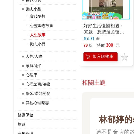
勵志小品
實踐夢想
好好生活慢慢相遇：
心靈勵志故事
30歲，想把溫柔留給
人生故事
自己
黃山料
著
勵志小品
300
79
折
特價
元
人性/人際
加入購物車
家庭/兩性
心理學
相關主題
心理諮商/治療
學習/潛能開發
其他心理勵志
醫療保健
林郁婷的
旅遊
這不是金牌的
宗教命理