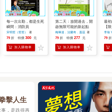
每一次出勤，都是生死
第二天：放開過去，開
最初
瞬間：消防員
啟無限可能的新起點
【限
宋明哲（哲哲）
著
梅琳達．法蘭奇．蓋茲
著
李瑜 Y
300
277
79
折
特價
元
79
折
特價
元
79
折
加入購物車
加入購物車
拳擊人生
故事，是跌得再