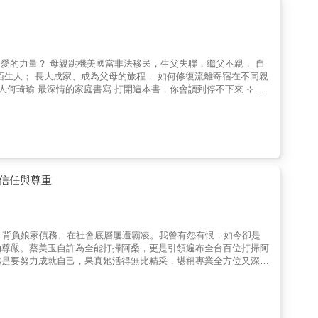
聯，繼父不親， 自
陌生人； 長大成家、成為父母的旅程， 如何修復流離寄宿在不同親
解的母親與親子
是一段療癒自我的溫柔練習。 她是《親子天下》的創辦
尋的北極星。所有的匱乏、不安、失落與壓抑，卻在有了自己的家和
修復的旅程。因為對家庭和教育的關懷及使命感，引領她走上童書出
你，分享來自她的人生旅程體悟⋯⋯ ▌像我這樣長大的
信任與尊重
述說一遍自己的故事： 重新理解母親的困境、手足的糾結，以及那個
期待，也是焦慮和失望的來源。 我們所能做的，就是做好選擇，專
、背負娘家債務、在社會底層屢遭霸凌。我曾有怨有恨，如今卻是
的尊嚴。蔡美玉自許為全能打掃阿桑，更是引領遍布全台百位打掃阿
伴。 ▌於是，有了親子天下 曾經追求的
越是要努力成就自己，果真她活得無比精采，堪稱專業全方位又深受
因為拿到了鑽石， 而是源自於認真追求目標後，帶來的豐盛旅程。
手握掃帚、屈膝跪地，也能活出鑽石般的尊嚴。她不只洗淨了無數家
築的困境……，蔡美玉沒有閃躲，認分地彎下腰、雙手沾滿汙垢地當
我的價值，不需要由別人來定論。」當她把一個髒亂的家打理得窗明
的裂口流淌，癒合傷痕，鑲成了獨一無二的人生印記。 愛的缺
，找回了被需要、被信任的尊嚴。蔡美玉知道這份工作很累，但卻能