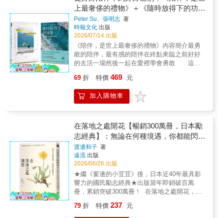
信，我就擁有無窮的力量。那個人，就是我自
一番就可以處理好。 但他回答：「不是什麼道
湯 用剛剛好的陪伴，覓得你的閃光點✧✧在AI
上最奢侈的禮物》＋《隨時放得下的功
崩潰，是父母宣布離婚的那一天。當時的她才
己。」走過低谷，她擁抱了心中無人安慰的小
上的人。他們是&hellip;&hellip;忍者
快速改變世界的現今，讓人懷疑「努力有用
國小，卻下意識地壓抑自己的感受，反過來安
課》套書
Peter Su、張明志
著
女孩：「不要害怕黑暗，妳經歷的，都將成為
&hellip;&hellip;」 這位大哥，你找錯地方了
嗎？」、「成績真的能決定未來嗎？」、「既
慰大人。這個生存策略讓她長成一個「好的
時報文化
出版
最強大的力量！」【本書特色】◎30篇「硬撐
啦。我們是徵信社，不是木葉忍者村啊！
然有AI，那讀書的意義是什麼？」。韓國知名
人」，體貼、成熟、善解人意。卻也讓她在往
2026/07/14 出版
⭢崩潰⭢重生」誠實書寫◎收錄「Mi日常練
線上教育平台創辦人姜聲泰是CEO、明星講
後每一段關係裡，先反射性地檢討自己哪裡不
《陪伴，是世上最奢侈的禮物》內容簡介最勇
習」，一起穩住身心‧穩住關係：不再委屈自
師、自媒體創作者、著作超過百萬冊的暢銷作
夠好。——我只是忽視自己的感受，去換取一
敢的陪伴，最有感的陪伴在終點來臨之前好好
己，而是設下界線，把能量留給重要的人。‧穩
家，更被媒體譽為「讀書之神」。身兼多元身
段不會破裂的關係。看見內心的原始傷口，她
的去活一場然後一起在愛裡學會勇敢 這是
住情緒：當情緒湧上來時，不再急著壓下、解
分並深受莘莘學子們信賴的他，想透過這本
漸漸明白：再善良，也應該有界線；可以付
一個關於「陪伴」的故事。他說：「陪伴，是
決、責怪自己，而是慢慢看見自己沒被照顧的
書，傳達「在令人不安的時代裡，我們仍然需
469
69
折
特價
元
出，但不要無止境地消耗。不再討好全世界，
世上最奢侈的禮物。」如果有一天我們終將失
需求。‧穩住自己：透過正念冥想、自由書寫與
要學習的原因與意義」。作者姜聲泰從小並非
才會眞正靠近自己。✦真正的修復，不是重新
去，你會在終點來臨前選擇做什麼？你願意為
身體覺察，把四散的自己，一點一點找回來。
高材生，他是不被旁人看好的「魯蛇」，對讀
加入購物車
變得完美，而是看見自己的需求。想從痛苦的
你自己、為你所愛的，好好的再勇敢活一遍
書沒興趣、廢寢忘食熬夜打電玩，曾在學校被
關係中畢業，不是單靠和解或是放下，而是勇
嗎？在時間倒數的期限出現之前，我們在忙碌
霸凌到懷疑人生。然而，他憑著『主動學習』
於劃清界線，拿回自己的力量。林萱說：「當
的生活裡被時間追著跑；出現之後，我們慌張
走出自己的路，成為百萬訂閱的自媒體創作
全世界都不相信我，只要還有一個人願意相
地反追著時間跑。直到終點來臨的那天，我們
在落地之處開花【暢銷300萬冊，日本勵
者、創辦了韓國百萬學子信賴的「讀神網」，
信，我就擁有無窮的力量。那個人，就是我自
才懂得，「時間」只是「現在」的代名詞，原
志經典】：無論在何種境遇，你都能閃耀
這一路上有無數冷嘲熱諷，但他終究打造出
己。」走過低谷，她擁抱了心中無人安慰的小
來，時間就是現在，而所有的現在便是永恆。
「讓自己保有選擇未來的生存能力」。★★★
發光（新修版）
渡邊和子
著
女孩：「不要害怕黑暗，妳經歷的，都將成為
然而，時間正是最奢侈的禮物， 我們往往走得
韓國網路書店YES24的學生讀者、青年讀者一
遠流
出版
最強大的力量！」【本書特色】◎30篇「硬撐
太快，忽略了真正該花時間陪伴的人，然後我
致好評！★★★「如果我在青少年時期就讀過
2026/06/26 出版
⭢崩潰⭢重生」誠實書寫◎收錄「Mi日常練
們會想起，無論是面對至親的家人還是最好的
這本書，我的人生也許會完全不同。這本書不
★繼《窗邊的小荳荳》後，日本近40年最具影
習」，一起穩住身心‧穩住關係：不再委屈自
朋友，我們都曾有過遺憾，都渴望著被原諒；
是逼人讀書，而是讓人重新想努力一次。」
響力的國民勵志經典★出版當年即銷破百萬
己，而是設下界線，把能量留給重要的人。‧穩
也或許我們都是故事裡的那個主角，總有一段
「這不只是一本讓人重新想讀書的書，更是一
冊，累銷突破300萬冊！ 在落地之處開花，並
住情緒：當情緒湧上來時，不再急著壓下、解
青春被裹上一層迷茫。在這個故事裡，我們可
本讓人重新學會愛自己的書。」「我希望孩子
非無可奈何的妥協。那是要你恭敬地領受命運
決、責怪自己，而是慢慢看見自己沒被照顧的
以看見自己人生的縮影，那些失去、那些錯
237
79
折
特價
元
知道自己是珍貴的，自己的未來也是珍貴的，
交予的一切，編成一束能讓自己微笑，也能讓
需求。‧穩住自己：透過正念冥想、自由書寫與
過，和故事裡的人物一樣，我們都得學著在愛
現在正在經歷的每一天，也都很重要。」「這
他人幸福的花束。無論在何種境遇，你都能閃