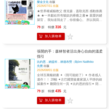
樂金文化
出版
2026/07/31 出版
★世界權威貓教父 傑克森．蓋勒克西 感動推薦
★ ★一本獻給所有貓奴的療癒之書★ 親愛的鏟
屎官， 我知道我走了，你很傷心。 所以我寫了
這封信，想陪你一起複習我們曾有過的美好時
316
79
折
特價
元
光， 也讓你知道，我永遠在你身邊
&hellip;&hellip; 這是一本關於陪伴、告別，與
加入購物車
永遠想念的暖心故事。 回想起陪著毛孩們的生
命走向終點的那段時光， 是那麼地令人不捨與
心碎。 本書作者與插畫家（本身也是愛貓人
士）以貓的視角出發， 將這部作品化作一份獻
張開的手：森林智者活出身心自由的溫柔
給所有失去摯愛毛孩之人的禮物。 書中沒有沉
指引
重的悲傷情調， 而是呈現貓咪俏皮、傲嬌又深
比約恩．納提科．林德布勞（Björn Natthiko
情的獨白， 訴說著與主人相處的點點滴滴──
Lindeblad）、卡洛琳．班克勒（Caroline
先覺
出版
從獨占窗前享受最溫暖的一束陽光，到將貓奴
Bankler）
著
2026/08/01 出版
的手背當成專屬枕頭。 在令人又哭又笑的閱讀
全球百萬暢銷書 ✦《我可能錯了》✦ 作者感人
過程中， 同時也溫柔地帶給我們一絲寬慰： 牠
遺作！！ 28幅 ✦古巴國寶級畫家讓人平靜的細
們給予的名為「信任」的愛，以及我們傾注的
膩畫作✦ 翻開任何一頁 ✦比約恩的指引✦ 陪伴
感情，從不曾因離別而終止。
你面對一無所知、不確定感， 找到安住身心的
435
79
折
特價
元
出口 特別收錄 ✦冥想的邀請✦ 跟著比約恩給自
己一個療癒與充電的空間 2025 ✦入圍瑞典
加入購物車
Adlibris書店大獎✦ 最佳非文學書籍 ━━━━․
━━━━ ▍這份禮物寄託著比約恩的信任，讓