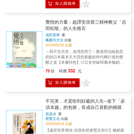
身體覺察，把四散的自己，一點一點找回來。
與黑暗中成長；在道別前學會勇敢，也學會珍
加入購物車
不只是一本教人如何把書讀好的書，而是一本
耀發光。 日本百萬冊暢銷作家渡邊和子，一生
惜。這是Peter一直想寫下的故事，他想要寫下
讓我開始思考，自己為什麼活著、又想創造什
跌宕起伏。9歲時父親在她眼前遭槍殺，29歲不
這個關於愛、遺憾、與告別的故事 他說：「我
麼樣未來的書。」★在這個分秒都在變動的時
顧反對進入修道院成為修女，36歲便接任聖母
想陪你一起走過每一段路，我相信，時間，會
代，作者用他的切身經驗分享：若你現在感到
清心女子大學校長職務……繁忙校務令她憂鬱
覺悟的力量：超譯安倍晉三精神教父「吉
帶著我們去到美好的位置。」《隨時放得下的
焦慮，代表正身處在「改變的入口」！！除了
症、膠原病等病痛纏身，在身心遭受極大痛苦
田松陰」的人生格言
功課》內容簡介醫者治病，帶領病患逃避死
讀書機器和躺平放棄，關於學習，我們還有哪
中，她體悟出人生真諦，書寫一篇篇如春風和
亡，但許多病人卻忘了許多未圓滿的心願；忘
池田貴將
著
些選擇？★正在面對考試壓力，或對當下及未
煦、照拂人心的療癒文字。她撫慰了一個又一
了道謝、道歉、道別；忘了道愛，忘了神。假
楓書坊文化
出版
來感到迷茫、高敏感或容易內耗、害怕落後、
個苦痛的受傷心靈，並且為迷途的讀者們，指
若一輩子就這樣生個病死了，我們有學到什麼
2026/06/26 出版
努力到懷疑自我、對於社群上的比較感到疲累
引一條充滿光的路…… ◆拚命工作而使身心消
呢？死亡是人生的必然，是很大的功課，可以
～與不安共存，為理想而亡～奠基明治維新思
的人，都適讀此書。作者以他的人生故事開
磨殆盡？如果心靈沒有餘裕，就難以體恤自己
學習很多。人生的目標在於有沒有把功課做
想的日本幕末天才思想家獻給時代獨行者的覺
場，在學生時期碰到的無數挫折、低潮及缺乏
與他人。◆為了事事不如己意而埋怨命運？即
好，而不是風光一輩子。癌症是老化的細胞壞
醒之道【本書特色】◎日本突破80萬本暢銷
自信，和大多數人走過的求學路相似，他嘗試
使置身於痛苦的山巔，前方一定接續著下坡的
了，突變了。人類在二十一世紀的心靈是否也
書，榮獲2025年商業書年度暢銷書第4名（日販
過各種讀書方式、安排新的學習路徑；在這段
出路。◆為了生命的破洞而陷入絕望？從意外
332
79
折
特價
元
突變了？面臨更多的新科技，更普及的人工智
調查）！◎首相「伊藤博文」、倒幕運動領袖
披荊斬棘的路上，他終於遇見了理想的自己，
的不幸遭遇與失敗裡，有時反而能發現什麼是
慧，將來的醫療生態更加多元化，人類互信互
「高杉晉作」、陸軍之父「山縣有朋」等改變
也對讀書學習有了新的定義。「讀書的目的，
真正重要的事。◆為了一天一天老去而失去自
加入購物車
愛的美德將因此更加面臨嚴峻的挑戰，因為人
日本命運關鍵人物的啟蒙者超譯經典。◎職業
從來不在於取得優異的「成績」，而是要以
信？終其一生所留下的，不是我們獲得的東
性、靈性不見了，被科技取代了。世界的事情
格鬥家「YA-MAN」、足球國手「旗手怜
「自己」作為最終考量。我希望你們明白，人
西，而是我們施予的一切。◆為了不被愛而感
跟環境都發生突變或巨大的變革，更多元，步
央」、知名藝人「龜梨和也」等各界人士推薦
生不必因讀書而焦頭爛額，學習應該是用來打
覺孤單？反過來說，你是否能「積極地為他人
調更快，我們應該如何對應。本書特色◆希望
介紹！面臨西方列強的強勢衝擊，日本進入嚴
不完美，才是恰到好處的人生─放下「必
造更幸福的生活。」\\ 本書分成四章 //PART1
做些什麼？」◆抱怨不公平，看別人的臉色覺
在風雨如晦的當下做出提醒世人的忠告，別在
密的鎖國時期。當多數人陷入恐懼與無力之
讀書的決心──讀書，從承認自己的珍貴開始
須卓越」的包袱，長成自己喜歡的模樣
得自己幸或不幸？比起成為環境的奴隸，不如
人生的十字路口選錯方向，浪費一生的時間，
際，年僅25歲的吉田松陰卻選擇做出震撼時代
PART2讀書的理由──要不要，試著用功一次看
試著成為環境的主人，讓自己的生命之花綻
曾焱冰
著
到頭來人生功課也沒有完成。◆將闡明人生的
的決定──偷渡登上黑船，只為向敵人學習。他
看？PART3讀書的方法──既然避不掉，怎麼做
放。 「落地之處，便是你此時此刻的安身之
橙實文化
出版
苦、空、無、常，讓即將辭世的病人看得更寬
明白，光靠敵意無法拯救國家，唯有理解與學
才能把書讀好？PART4讀書的喜悅──學習，終
地。」獻給所有在生命中迷惘的人，不容錯過
2026/06/18 出版
心，更豁達，適時完成心願，不會再執著於還
習、實際付出行動，才能真正改變未來。之後
將讓你的未來閃閃發光★把自己當成公司來經
的必讀之作。
【儘管世界壞掉,但我依然會堅定前行】暢銷新
有很多任務尚未完成。◆希望本書能幫助受苦
更是開設了一所小型私塾「松下村塾」，培育
營，學習就是你能累積的資產，是守護自己的