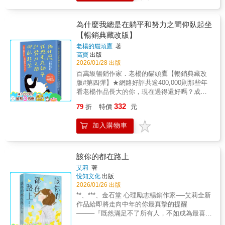
適合與三五好友、讀書小組一同分享，引發深
成就輝煌的未來相信我 現在的你無法與環境鬥
洩到對方身上。▍讀者愛自己推薦這本書最觸
刻而真誠的對話。✦陪伴一整年的心靈禮物這
爭 在未來並非壞事因為 你正處在上天安排最好
動人心的地方，是作者以自己為案例，用第一
本書不是替你做決定，而是陪你在每個迷失與
的位置這是一部陪你走過人生高低起伏的內省
為什麼我總是在躺平和努力之間仰臥起坐
人稱帶領讀者走進他的心路歷程。那份坦誠與
抉擇的時刻，做出智慧的判斷，看見內心真正
記錄，江米耶以時間為軸，將生命中一次次迷
【暢銷典藏改版】
自我揭露，讓人更容易產生共鳴，也更願意停
該重視的是什麼。無論境遇如何，依然相信
惘、失去、覺醒與和解，化為內觀而不張揚的
下來反思自己。書中談覺察、談自我發現，也
「凡事都有美意」的平安。▌這本書，適合這樣
老楊的貓頭鷹
著
文字，直面人性、情感、命運與選擇的真相。
談如何在關係中看見彼此的局限：「『愛』有
高寶
出版
的你──•正在人生轉彎處，想停下來好好想一想
不談宏大理論，只談每個人都會遇到的痛、
時候過於沉重，但被理解、被看見，才是真正
2026/01/28 出版
•想學習如何做出正確抉擇，領受豐富喜悅生命
愛、執念與放下；人法地，地法天，天法道，
讓人鬆一口氣的力量。」因此，只有真正懂得
的人•想透過生活化的故事，領略聖經話語的基
百萬級暢銷作家．老楊的貓頭鷹【暢銷典藏改
道法自然，邀你靜靜看見自己——當你不再急
愛的人，才有能力好好愛人。叢非從的文字敏
督徒•正在尋找適合小組討論、深度交流的讀書
版#第四彈】★網路好評共逾400,000則那些年
著證明、不再執著圓滿，生命反而開始和諧起
銳而細膩，能把人心最深處的脆弱與渴望說得
會教材★★★★★各界感動好評★★★★★其
看老楊作品長大的你，現在過得還好嗎？成為
來。◎代理經銷：白象文化更多精彩內容請見
透徹，這本書就像開了一盞燈，陪你看見自
實，現代人從各式各樣的途徑吸收到的知識，
自己理想中的大人了嗎？──#你不是想太多，
http://www.pressstore.com.tw/freereading/9786263
332
79
折
特價
元
己，也看見身邊重要的人。
已經足夠有餘，真正欠缺的是心靈上的一盞明
是自欺欺人了太久#重新看見自己的人生解答之
燈、面臨抉擇時的一點智慧。這本短文集，讓
書▍你不是生來當配角，別和人生過不去！總
加入購物車
你從一篇真實的故事，體驗《聖經》中夠你受
認為自己懷才不遇，其實只是才華不足；總說
用終身的智慧之語。──張五益．安寧照顧基金
自己是隨遇而安，其實只是本事不夠；總對自
會董事、城東教會長老人生如一場豐盛的宴
己的不作為時而心安理得，時而不甘於此。在
席，唯有智慧的人，才能在其中尋得真實的飽
這個殘酷又美好的世界生存，最該擁有的心態
該你的都在路上
足。這本書中的小故事，必能帶領你進入豐富
是當斷則斷，就怕你嘴上說想改變命運，卻一
艾莉
著
的盛宴中，使你的人生得著真實的智慧，做正
再重複昨天。這本自我解答之書，將用63個問
悅知文化
出版
確的抉擇，以享受豐富生命的喜悅。──莊懷
題╳81篇文章重啟你的人生。別再為目前的生
2026/01/26 出版
駟．台北浸信會我們教會牧師人生道路常常需
活狀態找藉口，真正能喚醒你的，是你對現狀
**、***、金石堂 心理勵志暢銷作家──艾莉全新
要我們不斷做出抉擇。對基督徒來說，最了解
的不安、對未來的期盼，及不願將就的決心。
作品給即將走向中年的你最真摯的提醒
其重要性，因為是關乎生與死、福與禍，人要
畢竟，人生不是販賣機，隨便選也沒關係。▍
────『既然滿足不了所有人，不如成為最喜歡
自己做出決定，並且會影響他一生一世。本書
這本書，寫給想改變又怕麻煩的你——#如果你
自己的人。』────以40篇犀利點出成為中年