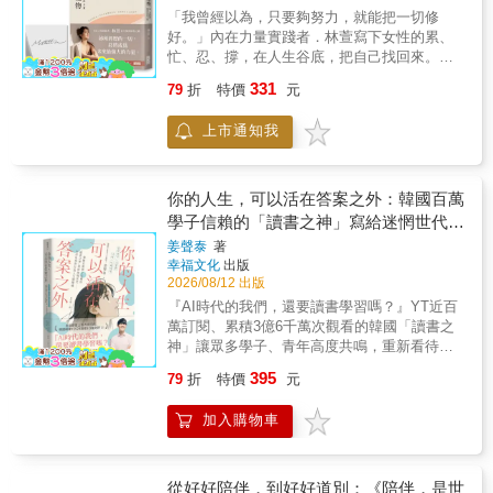
會帶妳媽！」各種待辦事項，逼得她不斷運
多委託案中的幽暗祕密。 ●每個想當偵探的
竟它不是一般的書籍。這本書將幫助你打開視
「我曾經以為，只要夠努力，就能把一切修
轉，就連休息五分鐘，都有罪惡感。——內心
人，十有八九想要成為福爾摩斯。而從小母親
野，使你認識生命更廣大的面。從人的層次提
好。」內在力量實踐者．林萱寫下女性的累、
不斷播放的聲音是：我不夠好、我還可以......
離開的過往，讓謝智博心懷「幫助無助的人」
升到「靈」的層次，就像打開電腦隱藏在指令
忙、忍、撐，在人生谷底，把自己找回來。獻
直到有天，身心科醫生告訴她：「我開些藥，
的初衷踏進這行，也在過程中填補自己內心的
下的多重視窗，使我們能以更寬廣的心靈視野
給總是先照顧別人的妳，這一次，試著把愛留
記得不要讓自己壓力太大。」壓力不要太
洞。搜尋網路，有他免費幫助單親媽媽尋找離
331
79
折
特價
元
來觀察生活中的各種境遇，而不至被有限的感
給自己。【內容簡介】✦她不是在過日子，是
大？？？是在開玩笑嗎？？？✦她是所有人的
家出走的自閉症兒子；義氣相挺找媽媽的十八
官覺受和無知所惑。喜樂來自了解，你越了
在跑一張永遠跑不完的表格在外人眼中，林萱
答案，但她內心只有疑問，和太多的委屈直到
歲女孩&hellip;&hellip;他要扭轉大眾的扭曲印
上市通知我
解，你就越容易離苦得樂。沒錯，一旦明白所
是KOL、三個孩子的媽媽、教練，但靠近一
失眠、神經失調，甚至連孩子都開始大量落
象，讓徵信這一行，能夠站在陽光下。 ●謝智
有發生在我們身上的事。
看，她的生活總像在打仗：剛生完寶寶沒有母
髮，她終於再也撐不住，落入長達一年的憂鬱
博自述：「入行迄今，『徵信社』、『偵探』
奶，她研究各種催乳方式，半夜一邊擠奶，一
症，也映照出她內心的課題。——有些事情，
這份職業，對我的意義已不啻是謀生方式，更
邊聽莫札特，乳頭被磨到破皮，她忍痛擦乾
你的人生，可以活在答案之外：韓國百萬
真的不是努力就能控制的。她想起人生第一次
讓我成了一個蒐集故事的行者，將一件又一件
血，塗藥繼續拚。生完小孩後，看不慣自己鬆
學子信賴的「讀書之神」寫給迷惘世代
崩潰，是父母宣布離婚的那一天。當時的她才
故事撿拾進記憶的麻袋裡。有時我會陷入天人
垮的身體，她拚命運動，甚至通過考試，拿到
國小，卻下意識地壓抑自己的感受，反過來安
──如何用學習打造人生選擇權
交戰：這能寫嗎？該寫嗎？為了保護當事人，
姜聲泰
著
孕產婦教練證照。婆婆老是找碴，到處講她壞
慰大人。這個生存策略讓她長成一個「好的
這些故事其實有滿大程度的更易，但當下的心
幸福文化
出版
話，甚至飆罵：「妳怎麼都不帶我出國玩？只
人」，體貼、成熟、善解人意。卻也讓她在往
2026/08/12 出版
境與感受，還有對當事人的描摹，則希望盡可
會帶妳媽！」各種待辦事項，逼得她不斷運
後每一段關係裡，先反射性地檢討自己哪裡不
能地貼近真實。而每一篇故事裡面，都有你們
『AI時代的我們，還要讀書學習嗎？』YT近百
轉，就連休息五分鐘，都有罪惡感。——內心
夠好。——我只是忽視自己的感受，去換取一
的身影。」（摘自《宅爾摩斯的萬事屋》自
萬訂閱、累積3億6千萬次觀看的韓國「讀書之
不斷播放的聲音是：我不夠好、我還可以......
段不會破裂的關係。看見內心的原始傷口，她
序） ●〈我遇過的奇葩委託人〉之「匪夷所思
神」讓眾多學子、青年高度共鳴，重新看待
直到有天，身心科醫生告訴她：「我開些藥，
漸漸明白：再善良，也應該有界線；可以付
型」── 接起電話，委託人非常害怕地小聲說：
『學習意義』的引路之作！☆韓國網路書店
記得不要讓自己壓力太大。」壓力不要太
395
79
折
特價
元
出，但不要無止境地消耗。不再討好全世界，
「我不能跟你們講太多，我怕暴露行蹤，而且
YES24讀者滿分好評，出版即登上百大排行榜
大？？？是在開玩笑嗎？？？✦她是所有人的
才會眞正靠近自己。✦真正的修復，不是重新
可能被監聽。我懷疑有人要追殺我
☆「這個世界，終究是你了解多少、學習多
答案，但她內心只有疑問，和太多的委屈直到
加入購物車
變得完美，而是看見自己的需求。想從痛苦的
&hellip;&hellip;」 「誰要追殺你？是哪個道上
少，就能看見多少」★把「被動讀書」變成
失眠、神經失調，甚至連孩子都開始大量落
關係中畢業，不是單靠和解或是放下，而是勇
的人嗎？」我立即升起警戒，也小聲地問他。
「主動學習」，是自由選擇權，更是不貶值的
髮，她終於再也撐不住，落入長達一年的憂鬱
於劃清界線，拿回自己的力量。林萱說：「當
如果是在「馬路上」行走的朋友，那可能好解
資產★───獻給在人生轉彎處焦慮、迷惘、不
症，也映照出她內心的課題。——有些事情，
全世界都不相信我，只要還有一個人願意相
決得多，也許打聽一下事情原委，再請人遊說
安，不分年紀想找到方向的你#不說教 #不是雞
從好好陪伴，到好好道別：《陪伴，是世
真的不是努力就能控制的。她想起人生第一次