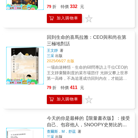
外， 現在你還可以用「抄寫」來咀嚼書中的智
長的秋日，萌生厭世感→細訴日照與荷爾蒙的
貴的人性與慈悲紀錄。本書是《點燈》製作人
每個人從中獲得從容生活的祕訣，找到恰到好
備好，就讓自己的光芒被看見●用九次的低調，
332
慧。 12個階段、108天金句， 讓比約恩．納提
79
折
特價
元
關係，揭開人們集體季節性低潮的神祕面紗✧
張光斗橫跨三十二年的生命紀錄，也是一本集
處的幸福。
換一次的閃耀。而這一次的閃耀，必須綻放在
科．林德布勞的智慧，陪伴你找到對人生的嶄
人生被無用之物牽制，難以斷捨離→探討渴望
結 心靈成長、逆境療癒、生命故事、善良力量
關鍵時刻，也就是你的付出，可以為別人做出
新詮釋。 ▍裝幀設計 ‧手寫藝術家葉曄為封面
加入購物車
改變又捨不得放手的原因，了解阻礙前進的三
的深度散文集。自 1994 年《點燈》開播以來，
重要的貢獻。自律／學習管理自己，主控人生●
親筆題字。 ‧書封畫作《在玫瑰色晚霞中觀照他
種心理✧ 一想到旅行就累了，不知休假日該怎
張光斗以鏡頭與文字記錄台灣無數真實人生，
把時間用在哪裡，你的人生就在那裡。你是如
者》（Contemplar al Otro en Tarde Rosa），
麼安排→理解大腦的行為系統，找到自己的舒
陪伴無數人在最黑暗的時刻重新看見希望。並
何使用時間的，養成習慣之後，就會變成那樣
由古巴重量級藝術家托馬斯．桑切斯所繪，提
壓方式▎今年，就用心理學把日子過得還不
以獨有的「點燈視角」回望自身──為守護節目
回到生命的喜馬拉雅：CEO與和尚在第
的人，形塑出屬於自己的獨特風格。未來／謹
醒靜心抄寫本意。 ※採用可完全攤平的裸背線
錯！ 面對一年四季輪番上演的煩惱、喜悅或惆
賣房負債、面對家庭危機、疾病與壓力的煎
三極地對話
慎看待當下自己的每一個起心動念●人生無法完
裝，方便書寫。 ※內頁選用日本云采嵩圖紙，
悵，本書援引心理學觀點，帶我們了解關於節
熬，以及與聖嚴法師結緣後跨越世界拍攝紀錄
全按照規劃前行，但可以決定在何處轉彎。從
用鉛筆、原子筆、鋼筆書寫的手感流暢，還能
王文靜
著
慶、旅行與消費、食慾、立定計畫、孝順、恐
片《他的身影》。在這些歷程中，他以修行、
偏離航道的紀錄，留下曾經認真取捨的心情，
三采
出版
體驗到紙與筆的摩擦感，筆墨也不透背。 ※抄
懼與憤怒等全方位的心理學知識，並探討人生
勇氣與願力實踐「難行能行」，讓讀者深刻感
這比是否達到原訂的目標更重要。
2025/06/27 出版
寫頁以方格為底，有助於對齊文字，你還能依
抉擇、心靈成長等生活議題，幫助我們做好情
受 善意如何穿越逆境、點亮生命。本書並收錄
照自己的書寫習慣選擇直式或橫式抄寫。 ※獨
一場由迷轉悟・生命的68問專訪上千位CEO的
緒管理，有智慧地解開家庭與人際關係的糾
32 位跨世代推薦者--包括醫師、作家、公益工
家設計「108之樹」，每完成一則抄寫，即回到
王文靜棄醫剃度的菜市場囝仔 光師父攀上世界
結。在這本書中，每個月都有具體的探索主
作者、媒體人、地方領袖與青年創業者。他們
全書開頭為一片葉子塗色，當你抄完108則金句
第一高峰，不為追逐成功回到內在，才能認識
題，都是一次改變的嶄新契機；串連每一件微
以真摯文字見證《點燈》的影響力，也見證這
後，這棵樹也長成了專屬於你、獨一無二的樣
自己的生命──心，成就了所見世界。 【國外暢
不足道卻深刻的小事，就是美好的一年！今天
盞明燈如何在32年間照亮成千上萬的人心。如
411
79
折
特價
元
子。 ▍繁體中文手抄金句版，再度讓比約恩的
銷佳績/得獎紀錄】 ★台灣首位「美國艾森豪獎
開始，跟著書中的心靈探索，從生活中的小行
果你正面臨人生低潮、尋求方向，或渴望理解
智慧與你相遇 2022年1月14日，一則訃聞震撼
金」女性媒體得主★《沒有大學文憑的日子，
動做出改變，細細感受日子裡的小幸福，輕鬆
台灣最真實的人性故事，這本書能陪伴你走過
加入購物車
全瑞典──經濟學家比約恩．納提科．林德布勞
我說故事》，被收錄在國、高中、大學6種版本
過好每一天！★溫暖金句給你療癒★．當成功
長夜、點亮前方的「心靈指南」。是一本讓你
留下一句「我將無所遲疑、也無所畏懼地離
國文教科書 【內容簡介】 「為什麼要走進喜馬
的基準被架得太高，普通的生活便容易被歸類
重新相信善良、找回希望與勇氣的書。
去」，向這個世界道別。 這位安撫過無數心
拉雅，連燈光都黯淡的貧瘠之境？」「唯有在
為失敗的人生。．所謂完美，不在於沒什麼可
靈、引領人們找到內心平靜的導師，在2018年
黑暗中抬頭，方能看見靜夜星光。」▍登上高
今天的你是最棒的【限量書衣版】：接受
再加，而在於沒什麼需要減去。．第一顆扣子
確診漸凍症後，他反倒更全心在當下，用美善
峰，如何不懼低谷？從記者到集團執行長，行
自己、包容他人，SNOOPY史努比的定
扣錯了，結果卻穿得意外時髦。．沒有說出
與愛度過每一天。他親身示範了即使黑暗的念
旅70國，王文靜採訪過上千位國內外知名的領
口，不代表愛不存在；有時候，沉默反而是一
心禪智慧
查爾斯．M．舒茲
著
頭襲來，仍然可以讓內心安住在片刻的平靜。
袖級人物，她發現：「人，花一輩子追逐成
種體貼。．所謂「時間能解決一切」，並不是
三采
出版