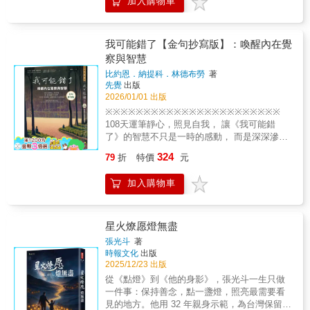
加入購物車
境，以心理學觀點展開一年的探索# 入秋後心
世界好好地相處。 她提醒大家，越是善良的
來……這些議題，不會因為時代變動而過時，
情低落，是憂鬱纏身，還是身體對低溫的誤
人，待人底限要越高。散發出鋒芒的人，才能
因為它們對應的，是人心最深處永恆的渴望與
讀？# 逢年過節為何容易引起衝突？年底一
兼顧人情與智慧，真正活得自在！ ◆成熟人格
困惑。我時常想，假如能在更年輕的時候，就
到，總是特別情緒化？# 為什麼一月的第三個
我可能錯了【金句抄寫版】：喚醒內在覺
的善良法則 *可以替人著想，但要為自己而活 *
弄懂這本書中與你談到的這些事—關於關係的
星期一最憂鬱？# 旅行的時候，為何錢花得特
越是善良，待人底限要越高 *與其明哲保身，不
察與智慧
邊界、情緒的出口、自我的價值……是否就能
別快？# 明明玩得很開心，為什麼放假回來卻
如立場鮮明 *深諳世故卻不世故，才是成熟的善
少走一些冤枉路，少承受一些本來可避免的創
比約恩．納提科．林德布勞
著
覺得更累？# 為何總在特定情境卡關，在相似
良 *醜話先講在前頭，一點也不醜 *照顧別人之
傷？也許，可以。但也可能正是那些彎路與創
先覺
出版
的場景感到恐懼或憤怒？如果你發現某些煩惱
前，先把自己顧好 *做人要學著適度零容忍 *你
傷，才讓後來的領悟，有了更深刻的意義。—
2026/01/01 出版
或衝突，總在特定時節反覆出現；某些行為與
的善良，只留給善待你的人 *吃虧就是吃虧，被
吳若權☆☆☆7大關鍵字，獻給曾經迷惘，此刻
※※※※※※※※※※※※※※※※※※※※※※※
習慣，怎樣都無法改變⋯⋯就讓這本溫柔而親
占了便宜哪來的福 *別人對你好是因為別人喜
正在渡越的你☆☆☆關係／讓自己的內在與能
108天運筆靜心，照見自我， 讓《我可能錯
切的「心靈月曆」，帶你走過不安與煩憂，在
歡，你對別人好是因為自己甘願 *一昩胸懷天
力都足夠強大●所有人際關係的問題，看似都是
了》的智慧不只是一時的感動， 而是深深滲入
流轉的時節中，找回安穩與幸福的節奏！▎從
下，只會讓自己不爽 *有時候，你沒有逼自己，
遇到來自外在環境的阻礙，但必須回到自身的
生命的領悟。
日常小事守護心靈，遇見更強韌的自己有感於
你不會知道自己有多優秀 本書特色 ◎一本戳中
324
79
折
特價
元
內在，突破宿命的侷限，才能找到真正長久而
※※※※※※※※※※※※※※※※※※※※※※※
季節變化、外部環境對人類行為的影響，社會
億萬人隱藏痛點的心靈開悟書 真實而尖銳的熱
有效的解決方法。情緒／找回自己內心所渴望
★★★★★《我可能錯了》一出版就造成轟
心理學家申杲恩用一年的時間，以月分和季節
議話題，寫給億萬在這個趨利時代堅守底線的
加入購物車
的、真正的勇敢●碰到不確定的、或不能勝任的
動！ ‧全球銷量破百萬冊！ ‧各大書店2024年度
為切點，藉由細膩且具洞察力的文字，記下人
人，不管我們走在人生哪段旅程，都能獲得情
問題，要鼓勵自己勇敢地撥雲見日，去碰觸內
暢銷總冠軍 ‧橫掃瑞典、英國、韓國暢銷榜冠軍
們在12個月可能會經歷到的獨特情感、挑戰與
感共鳴並幡然醒悟。 ◎一部直接面對普世人生
心最深沉的恐懼，然後找到解決問題的方法，
達賴喇嘛：「這本書能使所有人受益。」 許瑞
生活事件。並且從心理學的角度出發，探尋季
困境的誠意之作 生活中有太多「低智商」的善
度過難關。鍛鍊／讓自己的心不再委屈，主動
云醫師：「讀完這本書，內心充滿了感動和感
星火燎愿燈無盡
節性心靈變化與日常慣性行為背後的心理機
良，困擾你我他&mdash;&mdash;家庭、工
做選擇●每一件事，都會因為我們的決定，而有
恩。」 曾寶儀：「這本書的領悟說到我的心
制。✧ 想設立新年目標，卻害怕失敗而放棄→
張光斗
著
作、愛情、婚姻、人際的36個典型場景中，許
不同的風貌與發展。尤其那些掙扎了許久之後
坎，書角的摺頁多到一本書變兩本厚。」 《張
時報文化
出版
用肌力訓練的方式養成意志力，計畫不再中斷
多隱心理和慘真相被一一揭穿，相對於那些溫
才做出的取捨，正反映出自己內心深處，最在
修修的不正常人生》：「雖然很薄，但是威力
2025/12/23 出版
✧ 過年起衝突，配偶沒站在自己這邊→從防衛
暖的雞湯，我們也許更需要這樣一盆醍醐灌頂
意的價值。感情／一起在愛裡，看見真實的自
驚人。」 周志建心理師：「回味再三的旅行
機制揭露孝順的動機，進而找回主控權✧ 每逢
從《點燈》到《他的身影》，張光斗一生只做
的冷水。 ◎一種恰到好處的正能量和處世智慧
己●用同理取代對立，支持對方做自己，彼此都
書。」 ‧ 全世界許多讀者都被《我可能錯了》
大熱天，看什麼都不順眼→探究引起憤怒的種
一件事：保持善念，點一盞燈，照亮最需要看
深諳世故而不世故，無畏付出但不無謂付出，
不再覺得委屈。你的眼界將會更開闊，愛情的
的人生智慧感動。 在每一頁畫重點、摺書角之
種來源，並向烏賊學習情緒調節之道✧ 夜色漸
見的地方。他用 32 年親身示範，為台灣保留珍
真正的大善智慧獻給那些善良如你我的人，讓
層次也會跟著提升到更幸福的境界。專業／準