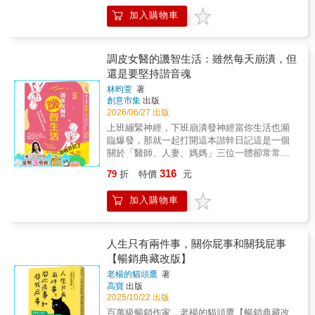
被欺負&hellip;&hellip; 💬無論你有多善良，總
糾結於「這真不公平」、「為什麼是我」這類
帶你擺脫焦慮風暴、生命備受鼓舞！※台灣暢
有那麼一刻，你會發現自己必須用別人對待你
加入購物車
的問題，甚至以日漸失控的身體，在瑞典26個
銷18萬本！榮獲各大書店2023年度選書、2024
的方式對待他。 如果你習慣超前部署，擔心未
城市，完成40場座無虛席的「通往自由之鑰」
年度暢銷總冠軍！有聲書於2025年1月上市。※
來的事&hellip;&hellip; 💬事情還沒發生就開始
演講，帶給上萬人感動與啟發。 從比約恩生前
心能量管理中心執行長 許瑞云醫師、主持人 曾
焦慮，不就等於讓自己經歷了兩次痛苦嗎？ 如
交託的文字、影音素材中，《我可能錯了》的
寶儀、阿迪亞香提──專文推薦 身心靈導師 賴
調皮女醫的譏智生活：雖然每天崩潰，但
果有人忽冷忽熱，讓你捉摸不定&hellip;&hellip;
共同作者卡洛琳．班克勒整理出本書，為他的
佩霞博士──好評推薦※封面圖《崇敬》
還是要堅持諧音魂
💬你搞失蹤，我就當你不存在。你把我放在第
人生旅程與洞見提供了更全方位的視角。書中
（Adoración），是當今古巴重量級且身價最高
二順位，我就把你排到最後。 如果你每隔幾秒
林昀萱
著
有安靜深長的智慧，也有幽默與人情溫暖的片
的藝術家托馬斯．桑切斯所繪，諾貝爾文學獎
創意市集
出版
就看一下手機，等待誰出現&hellip;&hellip; 💬
刻。你看見的，不是一個高高在上的說教者，
得主馬奎斯也是托馬斯的忠實粉絲。30國讀者
2026/06/27 出版
不要再狂看手機了！他有空，但不會找你。你
而是對你的焦慮不安、被自我懷疑、無價值感
感動淚推：‧如果我一生只讀一本書，我想就是
在等他的訊息，他也在等別人的訊息。 《別再
上班繃緊神經，下班崩潰發神經當你生活也瀕
啃噬內心感同身受的人。他的真誠分享也輕輕
這本了。‧這是一本當痛苦、焦慮還沒有離開我
騙自己》不是雞湯，不會告訴你「要愛自
臨爆發，那就一起打開這本諧幹日記這是一個
提醒你，其實自己內心早已擁有的珍貴寶藏。
的心時，我會想再拿出來重讀的書。‧即使不是
己」。 連午餐吃什麼都不確定，誰有空愛自
關於「醫師、人妻、媽媽」三位一體卻常常合
對每個人來說，帶著緊握的拳頭活著，還是帶
佛教徒，它也是一本你會想一遍又一遍閱讀的
己？ 而是想讓你知道，無論卡在哪一關，你都
體失敗的故事。「調皮女醫」是她給自己的稱
著張開的手活著，都是重要的人生選擇。這本
書，可以撫慰內心的疲憊。瑞典每30個人就有1
316
79
折
特價
元
不孤單。 對自己誠實，任何時刻都能做出不後
號，因為在皮膚科看診的林醫師，不但要幫患
書伸出的手，是充滿好奇、邀請與信任。
個人看過這本書！一句簡單又神奇的箴言，為
悔的選擇。 / 讀者們這麼說 / 「我每天都會
者「調皮」，自己的個性更是無比調皮。生活
━━━━․━━━━ 鬆綁停不下來的心累，從
你在困頓中找到撫慰與前進的勇氣！2022年1
加入購物車
讀！超愛的！」Amazon 讀者 Ju** 「這本書就
上的各種好與不好，她都可以用幽默的文字記
來不需要高深的道理，而是始於每一個日常細
月，經濟學家比約恩．納提科．林德布勞的辭
像是在對我說話，它真的知道我經歷了什
錄下來，再補一記簡潔有力又ㄎㄧㄤ到不行的
節裡。比約恩用扎根生活的「蚯蚓智慧」，溫
世，讓全瑞典人落淚哀悼。《我可能錯了》是
麼。」Amazon 讀者 eh** 「真希望我 20 幾歲
諧音重擊，讓你倒在地上笑到蝦蛄。她有一位
柔地陪你卸下重擔，讓你不必當被動承受一切
比約恩人生的最後一本書，在2020年一出版就
就知道這些事！」Amazon 讀者 Pi*** 「隨身攜
不識大體只會辨識大體的醫生老公，結婚前是
人生只有兩件事，關你屁事和關我屁事
的受害者，找回清明與輕盈── ◆我們必須先迎
造成轟動，成為暢銷書冠軍。26歲事業有成的
帶這本書，它會時時提醒你，你有多珍貴。」
情郎，結婚後是常把老婆擊敗的擊敗郎例如只
【暢銷典藏改版】
接，才能送行；必須先接納，才能真正放手。
比約恩，在即將成為跨國大企業最年輕的財務
Instagram 粉絲 cs******** 「每次閱讀都帶給我
要常常把老婆惹火，你就擁有一個惹火的老
這種對自己慈悲的美和奇妙之處就在於：原本
長時，選擇拋下一切到泰國森林展開17年的出
老楊的貓頭鷹
著
不同的體悟。」Instagram 粉絲 je***_*********
婆。她有一隻看似童言無忌實則童言巨辱的無
看起來絕望、過不去的痛苦，往往會很快開始
家生活。在森林寺院中，他被授予了稱號
高寶
出版
「我是一個非常正向的人，但就算是我，也有
厘頭兒子，每次兩人哭笑不得的對話都讓人生
輕盈起來。 ◆有一個詞是很可靠的警訊，只要
Natthiko──意思是「在智慧中成長的人」。
2025/10/22 出版
低潮期。 這種時候，我就會讀這本書，然後重
充滿了成Joke感。也讓她領悟到當媽的數學不
它一出現，就代表我們卡在一種沒有建設性、
「我可能錯了」這句話，正是比約恩在寺院中
百萬級暢銷作家．老楊的貓頭鷹【暢銷典藏改