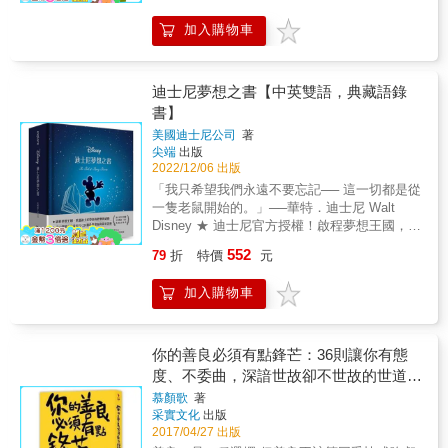
從企業高階主管到泰國森林僧人，再回到俗
轉化為一頁頁靜靜陪伴與愛的畫面。 這不是一
的，是能夠超越對於金錢與地位的追求，去承
世，三十餘年汲取的經驗與體悟，淬鍊成質樸
本要定義「愛應該是什麼」的書。 源元說：
加入購物車
擔超越自我的責任，去做內心覺得應該做的
卻深邃的人生智慧，《我可能錯了》正是這份
「我更希望，讀者在翻閱的同時，能想起自己
事。 這聽起來或許很平凡、很老套，但只要我
智慧的結晶。這本書在瑞典一出版就登上暢銷
的故事、某個人、某個時刻。因為『剛剛好』
們的存在本身，能夠對無數人的生命有價值、
榜首，至今售出33國版權，全球銷量破百萬
本就沒有標準答案，它是非常抽象的東西。妳
有意義，便是在我們彼此的心田，種下一顆盈
迪士尼夢想之書【中英雙語，典藏語錄
冊，更在台灣、英國、韓國蟬聯綜合暢銷榜第
問100個人，會有100種不同的答案。」 但也
滿福分力量的種子，終會有真實不虛、不可思
書】
一名。 許多讀者閱讀原書後，深受觸動，幾乎
許，在某一頁、某一句話、某一個瞬間，妳會
議的豐盛收成。 這就是許峰源信仰的長期持續
在每一頁畫重點、摺書角。現在，為了讓眼睛
突然明白&mdash;&mdash;原來，那就是屬於
美國迪士尼公司
著
累積的力量，更是一種遠大的生命格局觀：積
讀過的話語，真正滲入日常，成為人生的指南
尖端
出版
妳的剛剛好。 【讓你暖小句子】 ★不要總對自
善種福。 & 他因為覺察到自己的文字及思想能
2022/12/06 出版
針，特別構想了這本以「抄寫儀式感」來細細
己吹毛求疵，妳完成的、妳決定的，都是當下
夠幫助許多人脫離生命困境，而從眾人稱羨的
品味書中智慧的手抄書，讓比約恩的智慧更內
最好的。 ★妳心瘀的時候一定要跟我說，無論
「我只希望我們永遠不要忘記── 這一切都是從
律師轉為作家，十幾年來，一本初心。 他不分
化扎根。 ▍12個階段、108天金句，在日常中
事情是大是小，我跟妳，我們一起好好把心裡
一隻老鼠開始的。」──華特．迪士尼 Walt
心，老實地，一個字一個字地寫著、一場演講
實踐在智慧中成長 到泰國出家時，比約恩被授
的烏雲掃一掃。 ★長大是一個人的事，妳會看
Disney ★ 迪士尼官方授權！啟程夢想王國，重
一場演講地講著，透過真誠樸實的文字和話
予法號「納提科」，意思是「在智慧中成長的
見很多人，遇見很多事，如果幸運的話，妳會
溫迪士尼帶來的歡樂與感動。 ★ 精選近60部迪
語，去幫助、影響一個個有緣相遇的人。 他發
552
79
折
特價
元
人」。在《我可能錯了》中，他沒有擺出高高
遇見一個走到彼此心裡的人。 ★在妳面前我忙
士尼經典動畫長片 x 210個珍貴畫面與能量語
起「共讀書箱」活動，讓愛書人有機會捐書給
在上、超然物外的「開悟者」姿態，反而毫無
著譁眾取寵，我根本寡不敵眾，每個我都喜歡
錄！ 迪士尼自1923年成立以來， 開創了一個充
想讀書的孩子。幾年來將書箱送往全臺灣上百
加入購物車
保留地呈現出自己羞愧、脆弱與挫敗，甚至是
妳，每個妳我都喜歡。 ★不用努力讓我喜歡
滿歡笑與希望的夢想王國， 釀著歷久彌新的美
所國小、國中、高中、大學，讓成千上萬個孩
滑稽可笑的瞬間。他也接受黑暗是生而為人的
妳，我不是喜歡努力的人，我喜歡我喜歡的
好記憶，伴隨著每一個孩子成長。 還記得《致
子得以透過閱讀滋養生命。 世上成功的路或許
一部分，但即使憂鬱症將他拖入深不見底的無
人。
候吾友》中，在赤道下永不停歇的馬蘭博舞
有千條萬條，他卻選擇了走那條看上去笨，實
望中、漸凍症逐漸奪去他對身體的掌控、即將
嗎？ 還記得《米奇與魔豆》中珍貴的友誼，或
你的善良必須有點鋒芒：36則讓你有態
際上卻踏實的路。因為他知道，持續做內心覺
與摯愛的人道別，那些如同細小救命索的智慧
《快樂旋律》的樂章？ 或是《救難小英雄》與
度、不委曲，深諳世故卻不世故的世道智
得應該做的事，做能夠利益無數人生命的事，
讓他依然能不被恐懼吞噬，專注於當下、體驗
《伊老師與小蟾蜍大歷險》化險為夷的片刻？
就是在耕種自己與他人的福田，讓善緣成長茁
慧
慕顏歌
著
眼前的喜悅。 在書中，比約恩說：「我真的不
儘管記憶可能褪色，但曾倘佯在迪士尼夢想王
壯、生生不息。 在本書中，他透過自己和許多
采實文化
出版
想讓任何人認為，必須出家17年才能獲得我說
國裡的每一個孩子， 肯定都曾為《獅子王》與
平凡小人物的故事告訴你，不必羨慕別人的好
2017/04/27 出版
的那種智慧。它與我們的距離，其實要近得
《風中奇緣》中生生不息的自然觀所感動； 因