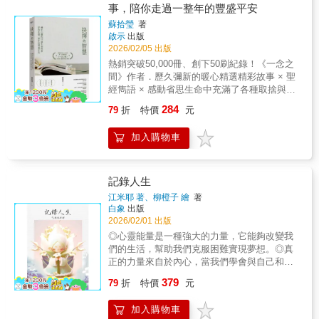
自己。跪著的生活不可恥，重要的是現在跪
事，陪你走過一整年的豐盛平安
最真實的需要。✓成為自己：最真實的你，恰
著，是為了以後更好地站起來。當生活奪走你
好是最美的你有時候，懷疑自己不夠好，其實
蘇拾瑩
著
所有的自由，你仍然保有最後一項選擇——選
是你忘了肯定自己一路走來的付出與努力。命
啟示
出版
擇，用什麼樣的態度面對。行動，從來不需要
運早已為你安排了一個足夠完整的模樣，你不
2026/02/05 出版
等到好天氣、好狀態。此時此刻，就是起點；
必成為任何人眼中的期待，依然能活出屬於自
熱銷突破50,000冊、創下50刷紀錄！《一念之
此時此刻，就是一切。這不是一本空談成功的
己的美好。誠實面對內心真正的聲音，看見情
間》作者．歷久彌新的暖心精選精彩故事 × 聖
勵志書，而是一封寫給正在成長、正在掙扎的
緒背後沒說出口的心意，才能找回自我覺察的
經雋語 × 感動省思生命中充滿了各種取捨與承
年輕世代的真誠回信。作者李尚龍以親身經歷
力量！▍諮商師暖心推薦（依姓氏筆畫排列）
擔，如何在繁忙與迷惘中，做出平靜穩妥的選
與身邊朋友的故事為起點，有人因家庭期待，
284
79
折
特價
元
諮商心理師｜黃之盈諮商心理師、暢銷作家｜
擇？本書集結從困頓中淬鍊出的智慧與信念，
被困在不屬於自己的道路上；有人在友情與愛
瑪那熊【本書金句】▍聆聽自己內心的聲音．
帶你活出內心篤定、蒙受祝福的人生。------------
情之間，選擇承擔放手的代價；有人只是你我
加入購物車
愛自己就是放過自己，不去跟自己較真。．你
-------- ✟ --------------------當迷惘來臨，我們需要
生命中短暫出現的小角色，卻在低谷裡，默默
一直都是被認可的，一直都是被愛的。那個否
的往往不是說教，而是透過一篇篇真實的人生
撐住了自己的人生。這些故事沒有華麗包裝，
定你的人，只有你自己。．你才是最可能懂你
故事，引領你親身體會那些足以受用一生的智
卻真實得令人心頭一震——它們提醒我們：
自己的人，你才是那個「你若懂我，該有多
慧。✦最真實的生命共鳴書中故事取材自作者
記錄人生
「只是看起來很努力」的生活，其實最危險；
好」的人，你才是最瞭解自己心底想法、最知
的自身歷程，以及身邊親友與採訪對象的真實
再好的朋友，也經不起你過度的直白；為了合
江米耶 著、柳橙子 繪
著
道自己心底真實秘密，最不會欺騙、背叛和離
經驗，這些故事並不誇張，也不遙遠，而是許
白象
出版
群而勉強自己，往往是在浪費青春。全書收錄
開自己的人。▍如何察覺他人內心的想法．一
多人一生中都可能遇見的掙扎、低谷與重新站
2026/02/01 出版
47篇隨筆與故事，有的讓人會心一笑，有的令
個有修養的人不會有這麼多的看不慣，是因為
起來的時刻。✦簡短深刻，輕鬆融入生活每篇
人鼻酸沉默，也有的，在你最迷惘、最撐不住
◎心靈能量是一種強大的力量，它能夠改變我
他懂得尊重他人和自己的不同。．一個內心充
10分鐘的閱讀節奏，讓心靈在忙碌的工作或家
的時刻，輕輕推你一把，讓你重新站穩腳步。
們的生活，幫助我們克服困難實現夢想。◎真
滿愛的人，必然會帶著愛去理解和尊重別人，
務中，獲得片刻的深呼吸。故事搭配精選的
如果你相信，夢想不只是口號；如果你仍想靠
正的力量來自於內心，當我們學會與自己和諧
而不是情緒氾濫。．一切以「關懷」為目的的
《聖經》金句，更貼心附上英文原文，在滋養
自己的雙手，改寫未來——那麼，請在迷惘時
共處時，生活將會變得更加美好。◎讓我們一
關懷，都不是真正的關懷。正如當你為了幫助
379
心靈的同時，也能提升語言視野。✦深度對話
79
折
特價
元
翻開這本書，在撐不下去的時候，讀一小段就
起探索這份內在的力量，讓心靈的光芒照亮我
別人而幫助別人的時候，都不是真正的幫助，
的練習空間每篇文章結尾皆設計了三則「省思
好。你並不孤單。努力的人，本來就不該孤
們的生活旅程。暫時的困境是生活給予的考驗
那都是自己的需要。．健康的夫妻關係，則是
討論題」。不僅適合個人省思、靈修默想，更
加入購物車
單。
上天總是會讓人明白祂每次對你做的安排只為
他們能帶著愛去解決問題，而不是帶著情緒發