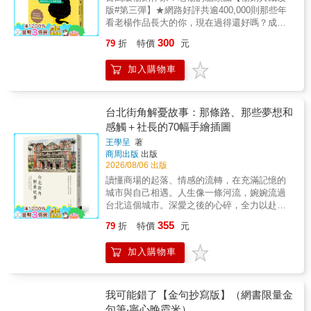
新振作起來。」Amazon 讀者 Vi* ******* / 編輯
用太好，只要會數到三就夠了。她本人則是上
只會內耗的念頭裡。這個詞就是：「應該」。
汲取到最有智慧的工具，幫他挺過17年後再回
版#第三彈】★網路好評共逾400,000則那些年
推薦用法 / ➀ 一頁頁依序閱讀，讀完發現自己
班調皮下班也調皮的皮膚科女醫，診間裡發生
◆如果想知道你給自己製造多少不必要的心理
瑞典時的憂鬱風暴，以及罹患漸凍症逐漸走向
看老楊作品長大的你，現在過得還好嗎？成為
變得超清醒！ ➁ EMO 時，翻至符合心境的句
的各種荒誕趣聞、醫師Online路上的光怪陸離
痛苦，可以觀察一下：你覺得事情「應該怎
死亡的日子。在這本讀者給予「一輩子的床頭
自己理想中的大人了嗎？──#別把他人想法，
子，拍照上傳！ ➂ 朋友又在茫？把這本書丟給
經驗，這些醫療奇事、家庭內亂、育兒崩潰日
300
79
折
特價
元
樣」與「實際怎樣」之間的距離。這個距離可
書」「每一頁都會畫重點的書」等好評如潮的
當成你的人生待辦清單#平衡現實與自我的社會
他！
記，組合成了這本充滿生活智慧的隨筆集。
以相當精準地顯示你給自己帶來多少痛苦。
書中，並不是關於宗教，也不是要告訴你如何
生存之書▍成為大人後，不再對別人的想法照
************◆──願每一個生命中的傷口，都能
◆「掌控」的思維模式，其實就是認為：是
加入購物車
過生活，更不是要你接受一套新的信仰。它是
單全收！不夠圓滑也不夠世故的你，總是對他
化作歡笑一朵。──◆別再羨慕為什麼別人的人
「我」在過我的人生、「我」必須搞定生活大
要幫助你活得更愉快、更自由，而且以清晰明
人的質疑過度焦慮，又對外界情緒過於在意，
生比較好玩，當你也學會將震驚化為走鐘（台
小事、「我」必須確保事情照自己的意思發
智的方式與自己的思想和情感連結。★書店推
因為一點小事而易怒易糾結，緊抓著過去無法
語），所有平凡不過的日常點滴都是一種養
展。這樣活著，會讓人變得很孤單、很緊繃，
薦：每個公司都需要放一本。★《閱讀前哨
翻篇，這樣的你，想必活得很累吧？事實上，
台北街角解憂故事：那條路、那些夢想和
分。★警告：本書有滿滿諧音梗，請勿當做國
而且有點乏味。如果不再執著於自己寫好的那
站》瓦基：2023年最喜歡的書。★曾寶儀
不論你怎麼選、怎麼活，一定都會有人不理
感觸＋社長的70幅手繪插圖
文課本練中文！ ★醫界、網紅們笑到流淚推薦
套「現實版本」，我們就能活得更順應生命的
Podcast多次推薦：2023年看過最好的書。★
解、看不慣和看不起你。作者想告訴你：對真
吳介山｜臺灣皮膚科醫學會理事林政賢｜林政
王學呈
著
律動。 ★★★★★感動推薦 周志建，山隱中的
周志建心理師回味再三的旅行書★《張修修的
正重要的人事物說「好」，才能向不必要的聲
賢皮膚科診所院長綠君麻麻｜作家、閱讀推廣
商周出版
出版
療癒師、故事療癒作家 許瑞云醫師，心能量管
不正常人生》：雖然很薄，但是威力驚人。
音說「不」。面對惡意你可以敏感，但不需要
人馬卡人妻｜知名網紅聞氫哥｜圖文作家
2026/08/06 出版
理中心執行長 瓦基，「閱讀前哨站」站長 這些
★2023金石堂年度十大影響力好書★2024年度
次次都回應，別讓他人的想法，為你的人生買
讀懂商場的起落、情感的流轉，在充滿記憶的
年，我跟森林僧人比約恩的對話，沒停過。
***紙、電TOP1冠軍書★2024年度Readmoo、
單！這本書，寫給時常耿耿於懷的你——#如果
城市與自己相遇。人生像一條河流，婉婉流過
他，不說法，只說故事。他，不完美，卻很真
Kobo電子書，暢銷百大總冠軍★2020年，榮獲
你凡事都要爭到底為了多活兩年，你要學著饒
台北這個城市。深愛之後的心碎，全力以赴之
實。他，不是高高在上的得道高僧，卻徹底活
瑞典Adlibris書店年度最佳非文學著作、Storytel
恕。饒恕其實就是變相地放過自己。任何關係
後的命運，所有理性和感性的過程，在每一段
出一個生命如何在滾滾紅塵的虛妄與痛苦中，
大獎年度最佳非文學著作★2021年，有聲書榮
的底線都是，不要把自己搞得太累。#如果你誤
355
79
折
特價
元
流域，傾洩而出。即使青春不再，景緻依舊。
解脫得道，讓自己更自由、更完整的「人」。
獲瑞典「年度之聲」大獎★2022年，榮獲瑞典
以為逃避就是認輸主動選擇閉嘴，並我並非無
台北依然以她萬種風情，無限溫柔，對待你我
──周志建，山隱中的療癒師、故事療癒作家
Nextory電子書獎★售出英、西、法、德、韓等
言以對，而是不願在你身上浪費時間，所以等
加入購物車
的日昇日落。讓我們對台北這座城市致謝。本
《張開的手》是一本在生命風暴來襲時，可以
30國版權當你需要安慰和勇氣時，比約恩溫暖
著你閉嘴。#如果你認為用盡全力就該有結果如
書是王學呈社長對台北這座城市的深情告白，
捧在手中的書。它沉靜又富有餘韻，引領人走
的智慧會讓你跳脫固著的焦慮，找到內心的平
果你盡了全力卻依然沒有變好，那也不能說你
也是他飽覽人生、歷經職場洗禮後的心境隨
向反思、安慰與當下的臨在感。比約恩的智慧
靜──◆在這十七年整日的精神修練中，我最珍
犯了什麼不可饒恕的過錯。很多時候，竭盡全
筆。全書收錄70幅社長親手繪製的水彩圖與素
從不咄咄逼人，而是溫柔地分享人性的經驗、
我可能錯了【金句抄寫版】（網書限量金
視的一點就是：我對自己的每個念頭，再也不
力也只能確保你不會落後太多。願你與世俗和
描手稿──從中正區的南門市場、汀洲街、萬華
脆弱與幽默。 ──瑞典圖書館評論（BTJ）
相信了。這是我的超能力。最棒的一點在於：
句筆‧寧心晚霞米）
解，允許別人是別人，你是你自己，畢竟你又