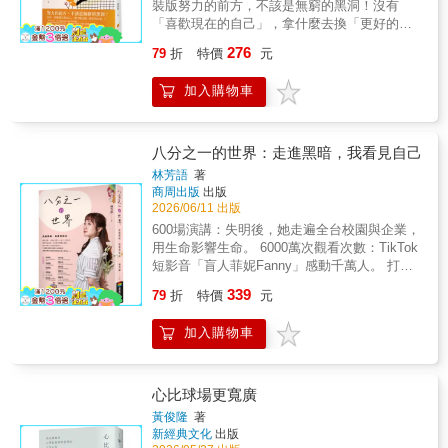
裝版努力的前方，不該是無窮的黑洞！沒有
的病者照亮回家的正確道路，像路燈、燈塔一
出伊藤博文、高杉晉作等足以影響往後日本走
強大底氣，包含了視野、跨域力、競爭力、思
「喜歡現在的自己」，拿什麼去換「更好的未
樣，忠誠地陪伴著。
向的人才。本書以吉田松陰的思想為核心，將
辨力；不必和誰比較，主動選擇讀書學習的
來」？「更好的自己」，關鍵字永遠是「自
這位目光深遠、以滿腔熱血奔走於幕末的天才
「我」，才是令人最敬畏的對手！★在AI時代
276
79
折
特價
元
己」，而不是滿足別人的期待。請試著坦誠地
思想家所留下的話語，轉化為現代人也能輕鬆
的我們，許多職業都可能被取代，早已無法一
面對生活與身上的諸多瑕疵——「當我接受自
理解的176則精煉格言，從「心、士、志、知、
份工作從年輕做到老，然而，這也是個「凡事
加入購物車
己原本的樣子時，改變才真正開始。」所有的
友、死」六大面向層層剖析，深入足以影響整
皆有可能」的黃金時代。無論是哪個領域的學
轉變並非為了對抗，只是調整，也不是要徹底
個世代的關鍵理念，啟發讀者掌握改變未來的
習，都是有方法的，得用技巧去管理的，更是
顛覆，而是為了更好地選擇和嘗試，去走一條
生命力量。當你遭遇困難、當你快要失去自
開放給任何人的機會，只要你願意開啟這一
也許風景更好的道路。人生雖不完美，但還算
八分之一的世界：走進黑暗，我看見自己
信、當你快被壓力擊垮之時，這本書將帶給你
步，人生選擇權的廣度就得以展開。作者這麼
可愛這眼前的生活，也是我們所擁有的唯一一
突破現狀的勇氣。真正能改變未來的，從來不
林芳語
著
說：『讀書與寫作業，其實就是職場與社會生
生必經的旅程，多喜歡自己一點，多熱愛生活
商周出版
出版
是條件，而是「行動」──▌編譯者推薦日本史
活的「預演」；讓你學會「心態管理」、「時
一點吧！是的，它們都不完美，卻都那麼可
2026/06/11 出版
上，恐怕沒有比吉田松陰更「瘋狂」的人了。
間管理」、「練就專注力」，請記得，所有偉
愛。「更好的自己」，並不是要成為別人期待
在短短30年的生涯中，他以強烈的個人魅力，
600場演講：失明後，她走遍全台校園與企業，
大的征途，都是由微小的步伐累積而成。』●學
中的那個人當你學會坦誠接納自己的不完美，
從松下村塾這間小型私塾中，培養出伊藤博
用生命影響生命。 6000萬次觀看次數：TikTok
習說到底，就是對於成功的預演。等自己搞懂
那些生活中的瑕疵，都會成為順應內心的養
文、高杉晉作等眾多異才。本書收錄了吉田松
短影音「盲人菲妮Fanny」感動千萬人。 打破
了，就會覺得一切都很有趣，如果不懂，便覺
分。 這不是妥協，而是一場找回主控權的內在
陰拚盡一生想傳達的願望。這些話逐一銘記於
社會對視障者的職業框架，推動「視障純觸覺
得索然無味，你學習多少，就能看見多少，會
339
革命。卸下包袱，這一次，只為自己前行。生
79
折
特價
元
心之際，那份年少歲月中遺失的「狂熱之心」
化妝課」、「身心障礙自媒體經營課程。「黑
打開一個全新的有趣世界。●現在的讀書是為了
活本身不是一門課程，而是一種經歷和探索。
也將在你的內心深處復甦。
暗也可以是新生的起點。」這本書獻給每一位
擁有「思辨力」，這個能力可以讓你跟未來有
生活也不會給我們標準答案，只有靠自己不斷
加入購物車
正處於低谷、對未來感到迷惘的你。當我們學
所連結。無論是學習哪一個科，過程永遠比結
地發現。當你翻開本書，我多麼希望以自己的
會擁抱傷口，身體的限制將不再是枷鎖，你會
果更重要。因為學習，更能駕馭AI使用，因為
視角和感受，讓你看到一個也曾對自己不滿且
發現——只要有勇氣面對創傷，我們都能成為
這是一個凡事皆有可能的新時代。●所謂的「心
苛刻，對自己的成長充滿遺憾但最終和解的過
照亮自己的那道光。 她的視界，只能看見常人
態管理」，是如何重整旗鼓、穩住心神，同樣
心比球場更寬廣
程。這眼前的生活，也是我們所擁有的唯一一
八分之一的光影，雖然眼前幽暗，她的畫卻揮
是學習法中重要的一環。因為追根究柢，世上
黃俊隆
著
生必經的旅程，多喜歡自己一點，多熱愛生活
灑出繽紛。她用畫與文字展現堅強信念：「每
所有的成敗，其實都取決於自己的心。●讀書不
新經典文化
出版
一點吧。是的，它們都不完美，卻都那麼可
個靈魂都有屬於自己的道路，身體障礙無法限
只是為了通過考試，也不只是為了實現夢想，