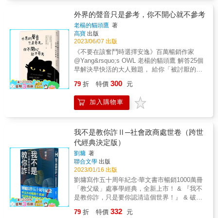
再出發&hellip;&hellip;&hellip;&hellip;PART
& 【夏油傑】 「你真是任性啊。不過沒有什麼
氣壯地愛錢，清清白白地賺錢，開開心心地花
11：我可以選擇要打包的行囊 木：終點也是起
比以自我中心活著還更重要的。」 & 比現實還
錢。 ．真的不用擔心被說成「性格糟糕」，你
外界的聲音只是參考，你不開心就不參考
點&hellip;PART 12：感謝我活著的每一瞬間 ▍
要更殘酷， 在《咒術迴戰》的世界裡， 高中生
除了性格糟糕這一個缺點之外，不是還有很多
老楊的貓頭鷹
著
每一次落筆都能聆聽內心的指南針 在12個手抄
虎杖悠仁因為祖父「遺言的詛咒」而立志幫助
缺點嘛。 ．別人看不起又怎樣？他們又不給你
高寶
出版
階段中，各有9則金句，合計108則。你可以依
所有人； 伏黑惠從小就是資優生，為了拯救被
錢花；他們看不慣又怎樣？你又不用靠他們養
2023/06/07 出版
序抄寫，也能翻閱書頁，挑選當天最觸動內心
詛咒的姐姐而變得更強； 五條悟既使是世界最
老。 ．為尚未發生的事情提前操心，就等於還
《不要在該奮鬥時選擇安逸》百萬暢銷作家
的一句，靜心書寫。這本書的封面圖《在玫瑰
強咒術師，面對黑化的摯友也難以正面對抗。
沒受傷，你就喊痛。 ．不必假裝什麼都很在
@Yang&rsquo;s OWL 老楊的貓頭鷹 解答25個
色晚霞中觀照他者》，也是由當今古巴重量級
& 「詛咒」不只是存在於虛構世界， 影響人心
行，在這個世界上，只有傻瓜和騙子才會無所
早解決早快活的大人難題， 給你「被討厭的勇
且身價最高的藝術家托馬斯．桑切斯所繪。畫
的往往都是詛咒。 《咒術迴戰：名言術式》將
不知。 ．如果你身邊總是有很多的異性想要撩
氣」和「做自己的底氣」！ 他討厭你，那又怎
面中兩個人在周遭高大樹木包圍下，靜靜坐在
300
會帶你回味「京都姊妹校交流會」篇、「玉
你，請你不要竊喜，以為自己很有魅力，倒是
79
折
特價
元
樣？ 你要奇怪得理直氣壯，快樂得坦坦蕩蕩。
湖邊對望，彷彿也在提醒靜心抄寫的本意──你
折」篇、「澀谷事變」篇等名場面， 並透過各
可以反省一下：到底是哪裡做得不夠好，才會
生活很苦，那就自己加糖， 吃想吃的飯，做想
落在紙上的每一筆，其實都是觀照，既是照見
個角色面對困境與難題時的心境及所做的決
讓那麼多人覺得配得上你。 ．不要瞧不起另一
加入購物車
做的事，愛想愛的人。 你會發現，人間實在可
他者，也是照見自己。 如果你曾被比約恩的人
定， 送給正在經歷一切「詛咒」的你， 靠著
半挑選的東西，你也不過是其中之一。 &
愛，值得下凡歷劫一趟。 ▌這本書裡有── ☑
生故事啟發，透過這本書的書寫，願你把智慧
「詛咒祓除詛咒」吧！ & ～祓除吧，負能量！
對他人看法的坦然 ☑ 對個人價值的思考 ☑ 對
落實於日常中，並進一步觸發更多深具洞察力
熱門動漫《咒術迴戰》的名言金句～ & 本書特
人際關係的建議 ☑ 對真實自我的表達 ☑ 對複
我不是教你詐Ⅱ─社會政商處世卷（跨世
與慈悲的智慧，讓智慧生生不息與扎根，長成
色 & ◎日本人氣動漫．咒術迴戰「京都姊妹校
雜人性的善意提醒 ☑ 對戀愛婚姻的扎心剖析 ☑
代經典決定版）
在人生風雨中依然屹立不搖的大樹，進而改變
交流會」篇、「玉折」篇、「澀谷事變」篇
對親密關係的換位思考 ☑ 對現實生活的積極探
自己一輩子，通往永恆的幸福。
等，名場面跑馬燈再現 ◎轉譯咒術背後的潛台
劉墉
著
索 ☑ 對孤獨、敏感、焦慮、壓力的有趣洞察
聯合文學
出版
詞，從動漫中掌握「成為最強」精神 ◎在動畫
你以為長大是想幹嘛就幹嘛，其實長大是工作
2023/01/16 出版
第二季「懷玉．玉折」播出後，重新理解「傑
做不完、薪水不夠花。 你拚命活給別人看，用
悟」搭檔的個性與成長 & 咒力推薦 &
劉墉寫作五十周年紀念‧華文書市暢銷1000萬冊
力模仿他人的活法； 在正常和古怪之間猶豫，
Podcaster 海苔熊 博士 黛絲影視手札 翁稷安
「教父級」處事學經典，全新上市！ & 『我不
在單身與將就之間糾結，在夢想與現實之間掙
歷史教授、漫畫研究者 &
是教你詐，只是要你認清這個世界！』 & 破解
扎。 不知不覺間，你成了小時候羡慕的大人，
時弊、洞察世事、剖析人心、明辨真偽， 不只
也成了羡慕小時候的大人。 你是所有問題的始
332
79
折
特價
元
是「必須讀」，更是要「一讀再讀」的經典鉅