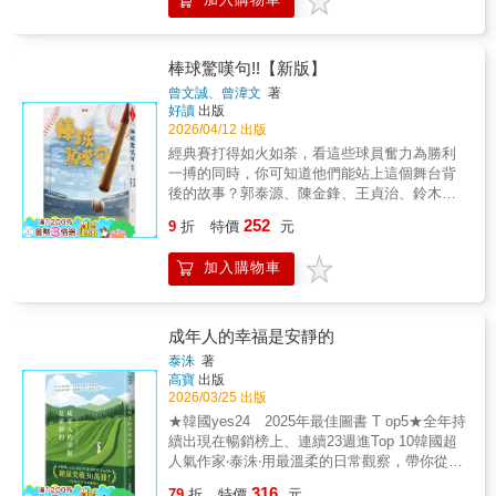
到專注力用光為止。【從最簡單的開始做】買
Wish，他的生命出現了全新的挑戰與希望。對
文字的背後力量，其實是他自身職涯的起落與
幽默筆觸，寫下自己追星的各種新奇體驗，更
至感覺進入了看不到出口的黑暗中，當晚無助
了許多參考書卻總是沒寫完？挑一本最薄、看
視障主人而言，梳毛、洗澡、撿便便，每一件
轉折，成功與挫敗，屈辱與榮光。――黃哲斌
拿下第12屆Kakao Brunch Book綜合文類大
的翻開這本書，閱讀了幾個關於「成長」的章
起來最簡單的，碰到不懂的題目，先不斷練習
照顧狗狗的日常，都需要重新學習。敦厚又訓
（《天下雜誌》編輯顧問）
獎。 ◎粉絲心情，就像搭雲霄飛車 作者曾因大
節，漸漸的胸就不悶了，心情也變得平靜了下
與背誦。你會發現，不必把題目和解法一字不
練有素的 Wish 總是穩定可靠，但車水馬龍的
棒球驚嘆句!!【新版】
學休學，變得不敢出門、無法好好生活。但為
來，原來我們真的可以在書裡找到那些原本以
漏地硬背下來，針對解題過程中原本不懂的概
路上充滿挑戰，熱情又好奇的人們也常常花樣
了見本命演員，她鼓起勇氣獨自外出參加電影
曾文誠、曾湋文
著
為無解的答案。（shinyi.bowl）不能說看完一
念，或是沒想到的「破題關鍵」進行記憶，將
百出──關心導盲犬工作權益的朋友，擔心Wish
好讀
出版
節，不再繭居。一定要追真人嗎？很多人追人
定就對人生有改變，但至少每認真思考一頁，
其內化於心。【看五遍是基本】由我編撰的英
工時太長；有人把Wish當招財犬，拿彩券在牠
2026/04/12 出版
偶，即使不把玩，光是展示就心情愉悅。迷上
內心就多了那麼一份力量。（jessicayuchen）
語教材扉頁都印著一句話：「一本書只看一
頭上「繞頂三圈」；一人一狗也曾陷入「迷
本命的網路直播：讓迷妹們感受到，雖然獨自
經典賽打得如火如荼，看這些球員奮力為勝利
裡面的文字很溫暖，當我在最脆弱的時候是它
遍，不如乾脆別翻開！」在那句話下方，我設
路」窘境，甚至誤入絕食抗議的現場。在一連
一人握著手機，依然感覺有人陪。什麼是入坑
一搏的同時，你可知道他們能站上這個舞台背
陪伴著我，看了無數次，還是依舊感動。
計了一個表格，讓讀者能從買書的那一刻起，
串荒謬又莞爾的奇遇，以及無數個晴雨日子之
的瞬間！你又是如何入坑自己的偶像？會有不
後的故事？郭泰源、陳金鋒、王貞治、鈴木一
（djnana_666）起床吃完早餐、打掃家裡、窩
自己規劃何時完成五次閱讀，並記錄每一次重
間，Wish 與他的視障主人， 一步步地，走出
開心的時候嗎？當然。不論你追的是誰，因為
朗、郭源治、林智勝、吳復連、黃欽智、王光
在書桌前慵懶的細細品讀這本書，字字句句都
讀的日期。
252
人犬最深厚的革命情誼，也帶領著人們走上認
9
折
特價
元
對方是人，就不可能只有好事。所以，「痛
輝......37則棒球人的感動故事，150句難忘的棒
值得省思，看完覺得有種豁達感。（s_6691）
識導盲犬的道路。【關於本書】本書由臺灣第
苦」也是必須的存在。◎世上沒有絕對無用的
球經典名言◆2026球員簡介全面更新，感動依
一直很喜歡這書名帶給人的感覺，就像人生目
一位盲人社工師藍介洲撰寫，記錄他與導盲犬
加入購物車
經驗，這是另一種愛自己的方式因追星而學會
舊。◆這些棒球人的故事，不論何時，都能帶
標一樣的。（daybxk）給予那些正處於低潮的
Wish 的生命故事。書中收錄 Wish 初來乍到時
新語言、修圖、剪片、籌備（應援）活動，這
給你我滿滿的回憶與感動。一本獻給球迷與非
人再爬起的力量，給予那些體會過世態炎涼的
的磨合、「共同訓練」的艱辛、一起走在路上
都很常見。甚至，還可以為自傳、面試加分：
球迷的心靈密碼大聯盟獨臂投手艾伯特：「人
人一點溫暖，「很多事情、很多道理 不一定是
的風景，以及 Wish 生病退休後，彼此陪伴的
作者為了追電競選手，曾進入大韓航空的停機
一生中總該找件你所愛的事，然後瘋狂的去
成年人的幸福是安靜的
做到了才能相信， 而是你先相信了才能做
最後時光。作者用幽默真摯的筆調，描寫視障
棚觀看《星海爭霸》聯賽決賽。當時她因應援
做」棒球傳奇人物王貞治：「如果不斷苦練，
到。」（yangyang_kuo）
泰洙
著
者與導盲犬面臨的各種挑戰。透過這些故事，
隊伍逆轉成功，在現場一邊大哭，一邊拚命拍
運氣也會站在你這邊！」三十二歲拿到最佳進
高寶
出版
讀者得以瞭解導盲犬值勤時所需的專業與高度
下選手的照片。幾年後，她成為社會新鮮人、
步獎的劉義傳：「只要肯努力，三十二歲還是
2026/03/25 出版
專注，看見狗狗與視障主人之間獨特而緊密的
去大韓航空面試，這段故事也成為自我介紹的
會進步」東方特快車郭泰源：「怕輸就不會
★韓國yes24 2025年最佳圖書 T op5★全年持
夥伴關係；也重新思考，當狗狗作為工作犬，
亮點，讓嚴肅的面試官對她露出笑容。你呢？
贏」不專屬於棒球，它們是人生的深刻感受球
續出現在暢銷榜上、連續23週進Top 10韓國超
奉獻自己協助人類時，我們如何替牠們爭取並
你的追星故事是什麼？ 與其說是追星，其實是
賽激情後，你還記得多少事？在汗水淚水的感
人氣作家‧泰洙‧用最溫柔的日常觀察，帶你從一
守護應有的權益。如今 Wish 已回汪星，但牠
另一種愛自己的方式。 原本無聊的日常，因為
動背後，有多少言語成為永恆的語錄？這可能
個成熟、穩定的角度重新理解幸福。不是生活
給予的溫柔與忠誠未被遺忘，屬於他們的故
你（本命），世界波瀾壯闊。
316
是你最難忘懷的一本棒球書，幾乎沒有棒球術
79
折
特價
元