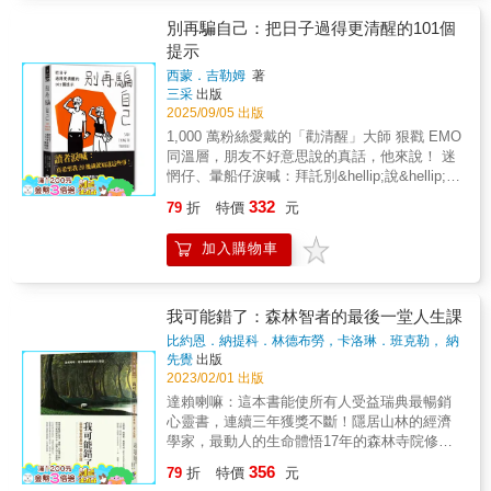
我代為保管他的智慧與訊息， 也乘載著
一份期盼，希望讓他的話語繼續飛翔，傳達給
別再騙自己：把日子過得更清醒的101個
更多人。 ▍ ──卡洛琳．班克勒 ━━━━․
提示
━━━━
西蒙．吉勒姆
著
※※※※※※※※※※※※※※※※※※※※※※※ 這
三采
出版
是隱居山林的經濟學家離世前，特別交託的一
2025/09/05 出版
份禮物， 他用生命最後的旅程示範：如何在現
1,000 萬粉絲愛戴的「勸清醒」大師 狠戳 EMO
實困境中活出身心自由。 在思緒紛亂、自我懷
同溫層，朋友不好意思說的真話，他來說！ 迷
疑啃噬內心、需要有人提醒生命依然美好的時
惘仔、暈船仔淚喊：拜託別&hellip;說&hellip;了
刻， 為你張開溫柔的雙翼。
&hellip;🥹 ★★★ 繁中版獨家 ★★★ **、1010
※※※※※※※※※※※※※※※※※※※※※※※ 結
332
79
折
特價
元
HOPE 等知名品牌愛用設計師 ─── Happieslin
束17年森林僧人生活後，比約恩．納提科．林
量身打造全書插圖 當真相太令人痛苦，我們往
德布勞進入個人主義當道、人人都在談論表
加入購物車
往會選擇欺騙自己。 曖昧對象整晚沒回訊息，
現、控管、競爭、看重金錢的世界，經歷身心
你幫忙找藉口：他一定忙到不小心睡著了。 朋
痛苦的他深刻體會到，我們總以為要「用力」
友總在有事相求時聯繫，你心想：朋友本來就
才能過好生活，但其實關鍵反而在「鬆手」。
要互相，至少他願意找我幫忙。 每天滑求職網
我可能錯了：森林智者的最後一堂人生課
＼ 張開的手 ／ ➤是可以任由念頭來來去去，鬆
站，卻說服自己：誰不喜歡穩定？我只是最近
開最難放下的執念 ➤是找到內心那個能安於沒
比約恩．納提科．林德布勞，卡洛琳．班克勒， 納
工作太累了。 真的是這樣嗎？ 超勸醒 101 句
維德．莫迪里
著
先覺
出版
有解答的部分 ➤是全心去順應不可避免的事 ➤
語錄，關閉你的人生濾鏡。 想過得比現在好，
2023/02/01 出版
是不強求「事情應該照自己想的發展」 ➤是再
首先要 ─── 停止騙自己！ 有些真話太殘忍，
也不必一直要求自己「成為快樂的人」 當你不
達賴喇嘛：這本書能使所有人受益瑞典最暢銷
沒有人會告訴你，但你不能不聽。 如果你老是
再用力握緊，那雙原本僵硬的拳頭才會化為承
心靈書，連續三年獲獎不斷！隱居山林的經濟
犯一樣的錯、受一樣的傷&hellip;&hellip; 💬生
接你的溫柔雙翼，帶你安然經歷人生風暴。 張
學家，最動人的生命體悟17年的森林寺院修
活總會以不同的面孔帶來相同的課題，直到你
開的手，正是比約恩活著的方式。尤其在面對
行、返鄉後的憂鬱巨浪、與漸凍症並肩走向死
356
真正學到教訓為止。 如果你想當好人，卻總是
79
折
特價
元
漸凍症這場讓他生命進入倒數的風暴時，能不
亡的日子，這句話，成了他一生的金言，也將