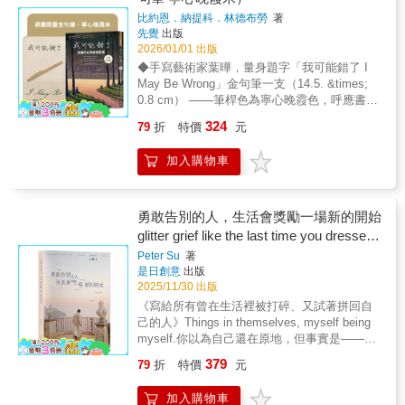
區的西門紅樓，到大同區的霞海城隍廟──他用
━━ 讀者感動好評 ━━ ★這是一本值得在人
這是所有人的超能力。◆我不會鼓勵任何人進
不是洗衣機，不必負責每件壞情緒。*本書為改
比約恩．納提科．林德布勞
著
畫筆定格城市的萬種風情，並用真摯直白的語
生不同階段反覆翻閱與沉思的智慧之書。它一
行正面思考。完全不鼓勵。我個人並不相信正
版書，原書名《寧與高手爭高下，不與傻瓜論
先覺
出版
言，道破人生況味與處世哲學。王社長以極具
如炎炎夏日裡的一陣涼風，為心靈帶來清爽與
面思考有特別大的力量。我一直覺得正面思考
短長》
2026/01/01 出版
個人風格的視角，拆解職場與人際的真實潛規
平靜。 ★這本書篇幅短小、輕鬆易讀，蘊含不
是比較膚淺表象的。◆覺得別人很討厭，是人
◆手寫藝術家葉曄，量身題字「我可能錯了 I
則：．職場的優雅復仇：和前東家不歡而散，
說教且極其謙虛的大智慧。它帶給我很大的啟
之常情。如果你想讓一個人好相處，行為舉止
May Be Wrong」金句筆一支（14.5. &times;
別急著在商場殺價或對簿公堂。把工作做好、
發，讓我學會放下那些無關緊要的事。 ★閱讀
也不會讓你太反彈，其實只有一個小祕訣：學
0.8 cm） ───筆桿色為寧心晚霞色，呼應書封
維持健康快樂，讓時間幫你淘汰對手，天道自
這本書帶給我一份平靜。非常適合在睡前熄燈
會喜歡他們本來的樣子。◆有位來自奧克拉荷
《在玫瑰色晚霞中觀照他者》，即便感嘆時光
會展現因果。．本業才是你的本命：專注本
前讀一個章節。我已經買了幾本送給身邊的
馬州的比丘，他討厭我整整四年，從未斷過。
324
79
折
特價
元
流逝，也要對明日充滿期待。
業，才有下一站。別盲目追尋虛幻的社交和知
人，因為我相信他們也和我一樣，需要這份陪
事後回顧起來，我需要有人討厭我，這樣才能
※※※※※※※※※※※※※※※※※※※※※※※
名度，努力成為本業前5%的高手，才是致富正
伴。 ★這本書就像親耳聽見他的聲音與教誨，
認清：總是想討所有人喜歡，是多麼沒意義。
加入購物車
108天運筆靜心，照見自我， 讓《我可能錯
途。．八分滿哲學：凡事必須游刃有餘，八分
靈魂彷彿被溫柔地撫慰著。
◆下次，當你感覺到衝突開始悄悄醞釀、你和
了》的智慧不只是一時的感動， 而是深深滲入
滿才安全。倒茶如此，經營事業亦然。不求全
一個人的關係演變到快破裂的時候，只要用任
生命的領悟。
滿、保留容錯空間，有餘裕才能持盈保泰，永
何你喜歡的語言，真誠與篤定地對自己重複這
※※※※※※※※※※※※※※※※※※※※※※※
勇敢告別的人，生活會獎勵一場新的開始
遠不敗。．現代關係的「無害原則」：作者洞
句箴言三次，你的擔憂就會雲消霧散──我可能
★★★★★《我可能錯了》一出版就造成轟
glitter grief like the last time you dressed
察現代關係最舒適的狀態是「三低」（低姿
錯了。我可能錯了。我可能錯了。◆帶有「應
動！ ‧全球銷量破百萬冊！ ‧各大書店2024年度
態、低依存、低風險），不給對方添麻煩、不
up for love
該」這個詞的種種念頭，讓我變得委屈、沉悶
Peter Su
著
暢銷總冠軍 ‧橫掃瑞典、英國、韓國暢銷榜冠軍
增加情緒負擔，才是成年人的體貼。本書寫給
和孤獨。如果你能意識到這種情況有時也會發
是日創意
出版
達賴喇嘛：「這本書能使所有人受益。」 許瑞
所有在台北打拚或迷惘的人。跟著王社長的畫
2025/11/30 出版
生在自己身上，不妨就試試這個手部的動作──
云醫師：「讀完這本書，內心充滿了感動和感
筆與文字，走訪台北的大街小巷。人生的喜怒
先是用力握緊拳頭，然後鬆開成張開的手掌。
《寫給所有曾在生活裡被打碎、又試著拼回自
恩。」 曾寶儀：「這本書的領悟說到我的心
哀樂、輪迴起伏，都可以在這座城市裡找到印
它很簡單，但它貼切地展示了我們如何能放下
己的人》Things in themselves, myself being
坎，書角的摺頁多到一本書變兩本厚。」 《張
證和釋放。也許你會發現，這座亦喧亦寂的城
自己太執著的事。◆焦慮是我見識過的最嚴格
myself.你以為自己還在原地，但事實是——你
修修的不正常人生》：「雖然很薄，但是威力
市，永遠能解你的憂。
與最好的精神導師。
已經走了很遠很遠。每一個你醒來、選擇繼續
驚人。」 周志建心理師：「回味再三的旅行
379
79
折
特價
元
的早晨，那就是一種前進，那就是在痊癒。即
書。」 ‧ 全世界許多讀者都被《我可能錯了》
使當時你並不覺得自己有多堅強。 沒有任何地
的人生智慧感動。 在每一頁畫重點、摺書角之
加入購物車
方比昨天還要遙遠，你穿過了那場崩潰、失望