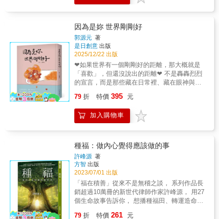
外， 現在你還可以用「抄寫」來咀嚼書中的智
和以為過不去的夜晚，你來到這裡了，而這
慧。 12個階段、108天金句， 讓比約恩．納提
裡，就已經很好了。“每個人都由無數片段拼湊
科．林德布勞的智慧，陪伴你找到對人生的嶄
而成，愛情、傷口、遺憾、笑聲，缺一不可。
因為是妳 世界剛剛好
新詮釋。 ▍裝幀設計 ‧手寫藝術家葉曄為封面
不是完美才值得記住，而是拼湊本身，就是一
親筆題字。 ‧書封畫作《在玫瑰色晚霞中觀照他
郭源元
著
種愛的方式。”這是一本給自己的成長之書練習
是日創意
出版
者》（Contemplar al Otro en Tarde Rosa），
做一個不完美的人「因為癒合不是為了把自
2025/12/22 出版
由古巴重量級藝術家托馬斯．桑切斯所繪，提
己，恢復成毫無裂痕。」我們心中都住著一個
醒靜心抄寫本意。 ※採用可完全攤平的裸背線
❤如果世界有一個剛剛好的距離，那大概就是
內在小孩，他哭過了好幾次，卻沒被聽見。過
裝，方便書寫。 ※內頁選用日本云采嵩圖紙，
「喜歡」，但還沒說出的距離❤ 不是轟轟烈烈
去沒有被回應的每一個情緒，並沒有消失，從
用鉛筆、原子筆、鋼筆書寫的手感流暢，還能
的宣言，而是那些藏在日常裡、藏在眼神與沉
今以後，你可以學著回應那些沒被接住過的情
體驗到紙與筆的摩擦感，筆墨也不透背。 ※抄
默裡的喜歡； 是在心裡練習了無數次，卻始終
395
緒，一次，一次，一次，修補那些沒有結尾的
79
折
特價
元
寫頁以方格為底，有助於對齊文字，你還能依
沒有勇氣說出口的那句話。 全書以低彩度的柔
故事。一次，一次，一次，回應那個一直等著
照自己的書寫習慣選擇直式或橫式抄寫。 ※獨
和色彩，與像孩子般純粹的鉛筆與蠟筆筆觸，
被擁抱的你。不要討厭過去的自己「他曾經站
加入購物車
家設計「108之樹」，每完成一則抄寫，即回到
描繪關於相遇、悸動、思念與陪伴的瞬間
在那裡，也很迷茫；努力和收穫總有時差，做
全書開頭為一片葉子塗色，當你抄完108則金句
&mdash;&mdash;那些不完美，卻最真實的心
好當下就是最好的辦法。」別擔心因絕望、低
後，這棵樹也長成了專屬於你、獨一無二的樣
意。 小時候，我們對愛的想像，來自童話故
潮而失去的時間，熬過那段日子後，時間的價
子。 ▍繁體中文手抄金句版，再度讓比約恩的
事：白馬王子、灰姑娘、幸福快樂的結局。但
種福：做內心覺得應該做的事
值會翻倍給你。你不是來拯救所有人的「你是
智慧與你相遇 2022年1月14日，一則訃聞震撼
隨著時間流動，人生裡的愛慢慢變得不再單
許峰源
著
來活出你自己的人生，不是來填補他人期待中
全瑞典──經濟學家比約恩．納提科．林德布勞
一。長大後才明白，愛不是拯救，也不是永遠
方智
出版
的缺口。」不要忘了確立與他人的界線，做自
留下一句「我將無所遲疑、也無所畏懼地離
一帆風順，而是即使經歷爭吵、眼淚與傷心，
2023/07/01 出版
己這件事，永遠都不要為此感到抱歉，你來到
去」，向這個世界道別。 這位安撫過無數心
仍願意在冷靜之後走回彼此身邊，一起吃一頓
「福在積善」從來不是無稽之談， 系列作品長
這個世界，不是為了滿足他人的期待而活，而
靈、引領人們找到內心平靜的導師，在2018年
飯、分享生活的片刻。 書中轉化了「大地」與
銷超過10萬冊的新世代律師作家許峰源， 用27
是為了誠實地活成你自己。
確診漸凍症後，他反倒更全心在當下，用美善
「女性」的意涵，書名中的妳，代表女性、也
個生命故事告訴你， 想播種福田、轉運造命，
與愛度過每一天。他親身示範了即使黑暗的念
代表愛，那是一種滋養、守護、溫柔而堅韌的
只須一步一步、一天一天，從內心覺得應該做
頭襲來，仍然可以讓內心安住在片刻的平靜。
261
力量。透過文字與圖像，將這份細膩的情感，
79
折
特價
元
的事做起&hellip;&hellip; & 生而為人最重要