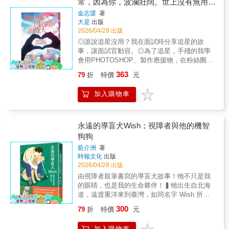
多──只要你沒有半途而廢。自己明確地知道
常，因為你，波瀾壯闊。世上沒有無用的
頂尖運動員的心理技能可以是我們的借鏡與支
活，我在背後無言地聲援你。」
刻。正因為日子不好過，我們更該好好過。──
「該讀什麼」，本身就蘊含了補強弱點的意
經驗，這是愛自己的有用方式。
柱。中年人生大轉彎，放下出版社社長身分與
金志瑗
著
阿飛⸜♡⸝♪ 別小看初級大人對美好生活的嚮往
志。因此，接下來便會實際付諸行動，成績自
大是
出版
事業，跑去美國念運動管理，回台後又攻讀心
努力試錯、努力重來，都是為了感受每一天的
然也隨之提升。【模仿學霸】為了自己的夢想
2026/04/28 出版
理學群博士班的黃俊隆，同時也是有近二十年
不同追求幸福與夢想固然辛苦，勇敢如你還是
而必須挑戰某個新領域時，請務必先去「觀
經歷的棒球投手。本書從他在美、台兩地所學
◎誰說追星沒用？我在面試時分享追星的故
這樣一路走來了。放心，一切都會沒事的！即
摩」該領域的優秀人才，並且積極、徹底地效
與所見出發，以運動心理學觀點解析人生競技
事，讓面試官動容。◎為了追星，手殘的我學
使日子再灰白、黯淡，也要時時提醒自己，永
法對方。我曾經厚著臉皮請益，一定要掌握那
場上會遇到的各種風浪，結合世界頂尖運動員
會用PHOTOSHOP、製作應援物，在粉絲圈中
遠都要點一盞暖光，插上一朵鮮花，微小改
些高手的訣竅，向成功的人學習。【粗心筆
如大谷翔平、費德勒、納達爾、陳傑憲、戴資
發揮影響力！◎休學那年，只因想看喜歡演員
變，也能泛起美好的漣漪。重啟一段嶄新的開
363
記】觀察自己在準備考試的過程中，失誤大多
79
折
特價
元
穎⋯⋯等真實賽場故事為例，導引出其中重要
的新作品，我鼓起勇氣踏出家門、不再繭居。
始，往往需要時間醞釀，不如享受當下寂靜，
源自於什麼原因，是注意力、時間分配、身體
的人生心法，幫助我們順境時懂得自持，逆境
◎想靠自己讀懂歌詞，我學會第二外語，連外
感受每一日的恬淡美好。自己好了，幸福，也
狀態或生活習慣，避免重蹈覆轍。【驚嘆筆
加入購物車
時能找回自己的力量。【推薦語】◎這本書是
師都稱讚我的口說能力。 作者金志瑗，是在公
不遠了。♪ 不怕、不怕，讓本書成為你心中強
記】某些困難的數學題，往往會有好幾種解
以深入淺出的方式，融合作者自身的經驗以及
家單位任職超過10年的平凡上班族，她的另一
大的後盾從兩人到一人，或許會緊張、難熬，
法，有的題目只要選對切入點，就會簡單到令
專業知識，不僅帶領大家進入運動心理學理論
個身分，是「熱血追星族」，從學生時代持續
都是一段必經路程從原先的共生，轉換到獨
人驚嘆。每當我發現這種解法，就會特別把它
及應用領域，並且能夠活用這些心理技能來面
到社畜時期！迷過的對象，包括：偶像、演
永遠的導盲犬Wish；視障者與他的機智
處，不免心慌、手足無措，甚至無法好好接
記錄下來，而那本筆記，就成了專屬於我的解
對生活中的各種難題挑戰，讓人生的道路走得
員、哈利波特，甚至電競選手。因喜歡哈利波
狗狗
受，但，這就是人生啊，總會有小小的踉蹌。
題寶庫。【白紙複習】不翻閱任何資料，僅憑
更加寬廣自在。――季力康（臺灣師範大學體
特，她等不及出版社翻譯、出版，於是自己買
何不在日子的休止符上，晴耕雨讀，重新咀嚼
記憶將學過的內容默寫在一張白紙上──可能是
藍介洲
著
育與運動科學系特聘教授）◎競技運動不僅是
了原文小說，搭配字典一起讀。為了替偶像的
人生給予的小小啟示吧。然後，細細梳理好一
時報文化
出版
一個全新的概念、一段重新釐清的觀點，當然
一種體能與技術的競逐，更是一座高度擬真的
歌曲衝榜，她拚命刷音源、為偶像投票，連專
個喜歡的自己。♪ 來自讀者最暖心的推薦小
2026/04/28 出版
也包括解題時的邏輯與思路等。其中最重要的
「人生挑戰模擬器」……在不斷突破技術與體
輯都要買破百張。這些瘋狂行徑，讓她飽受旁
語！昨天突然看到這本書，想起我在人生最低
部分，在於將當天的學習成果完整「輸出」。
由視障者親筆書寫的導盲犬故事！牠不只是我
能極限的過程中，運動員同時也在持續鍛鍊與
人嘲弄：「把錢和時間花在那些沒用的事情
潮的時候買了它，五年後再翻出它，還好我把
凡是寫不清楚、交代模糊的部分，都得揪出來
的眼睛，也是我的生命夥伴！▍牠出生自北海
精進其心理技能，而這些能力，最終將成為支
上，真是無腦迷妹。」然而只有她自己深知，
日子過的很好，人生沒有每個時候都是勝利
重新研讀，直到順利通過白紙複習為止。【用
道，遠渡重洋來到臺灣，如同名字 Wish 所寄
撐其一生發展的重要基石。――洪聰敏（臺灣
追星，曾讓她在頻臨崩潰、感到厭煩與寂寞
者。（amanda_lin0908）很辛苦的時候總是需
番茄鐘加強專注力】使用碼表輔助讀書，測量
託的期望，努力通過國內首批本土訓練，成為
師範大學體育與運動科學系特聘教授兼樂活
時，重新找回生活意義：「每一天，我都比昨
300
79
折
特價
元
要一些對自己的精神喊話！不過，我相信有時
你可以專注的時間長短，安排時間更得心應
合格導盲犬。▍他在16歲那年全盲，早已習慣
EMBA執行長）◎書中每篇文章，精巧揉合了
天更愛自己！」 她在韓國網路平臺Brunch
候耍耍廢也是好好過日子的一部分。
手。只要進入專注狀態，就按下碼表的開始鍵
在看不見的世界裡生活。直到遇見導盲犬
運動科學、心理研究與勵志文體，但驅動這些
Story上發表〈我看起來像追星的人嗎？〉，以
加入購物車
（kissyouright）有次壓力很大，大到胸悶，甚