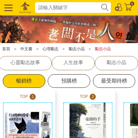
0
首頁
＞
中文書
＞
心理勵志
＞
勵志小品
＞
勵志小品
心靈勵志故事
人生故事
勵志小品
暢銷榜
預購榜
最受期待榜
TOP
TOP
1
2