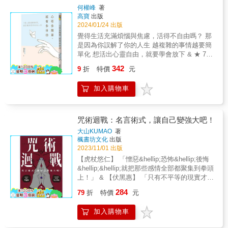
THAT WAY! ＞＞＞禪語：且坐喫茶（過度的正
多。」 呼應比約恩這種智慧從實際日常中淬煉
生苦與樂，一次次對話，看見智慧之光。◆執
等著你的卻是慣老闆和豬隊友。 你從小被教導
拿出這本書，為下個月的自己而讀。人生匆
何權峰
著
義極可能會變成暴力） ▎我覺得自己一點用也
而來的體悟，以及實踐在智慧中成長，這本手
著與放下◆「真正的放下，不是放棄一切，而
要待人友善、熱心助人，別人卻把你給的方便
匆，更需要一顆慢下來的心，而這本書能幫助
高寶
出版
沒有！ 史努比：「我是唯一無二的狗！」 NOT
抄書以「大地生生不息」為概念，寓意著智慧
是捨離內心對一切的執著。」生命的過程，本
當作隨便。 好人不想撕破臉，但壞人根本不要
我調整心情和情緒的節奏。 」
2024/01/24 出版
&ldquo;A&rdquo;
根植於生活，並在生命的流轉與變化中不斷延
來就是不圓滿，差別在於我們是否允許它通
臉。 其實，你不必這麼有禮貌。 他是隻小強，
覺得生活充滿煩惱與焦慮，活得不自由嗎？ 那
DOG&hellip;&ldquo;THE&rdquo; DOG! ＞＞＞
展。全書依循五行相生的循環──木⮕火⮕土⮕
過？只要允許了，就會有意義；以為的缺陷，
你為什麼要忍耐他的骯髒？ 他是隻懶豬，你為
是因為你誤解了你的人生 越複雜的事情越要簡
禪語：宇宙無雙日乾坤只一人（宇宙沒有第二
金⮕水⮕（再轉）木，將比約恩的智慧結晶設
接受了，就變成有價值。◆鋒利與柔軟◆「柔
什麼要補救他的怠惰？ 我們都是人生父母養，
單化 想活出心靈自由，就要學會放下 & ★ 7個
個太陽，天地之間只有一個你） 讓「花生漫
計成12個手抄階段，配色上也對應了五行的顏
軟會把因緣建立起來、經營得更好。」柔軟是
第一要務就是照顧好自己的感受，而非遵循社
心靈減壓練習，幫你找回屬於你的自由人生 ★
畫」各角色陪你學禪語，在你對自己失去信
色。 每一階段象徵生命中的一種修習與成長：
同理心，有巨大的內心空間去包容，便能把因
342
會的框架。 適當地有脾氣，可以阻擋生活中大
9
折
特價
元
& 萬事不如意，是因為你和自己的心過不去。
心、莫名感到壓力、當你煩惱如何與周圍的人
木：觀照的起點&hellip;&hellip;PART 1：永遠
緣建立起來、經營得更好。◆快與慢◆「允許
部分的混蛋。 適當地缺點德，可以跳脫人善被
不順心，是你和重要的人計較了不重要的事。
相處時。 這會是你想要打開閱讀的書，找到積
從自己開始 木：順勢而生
『慢』，等待因緣成熟就是要慢、要耐得
人欺的惡性循環。 適當地不要臉，可以爭取意
加入購物車
不如意，是你在不重要事上投注了大量心力。
極生活的力量。 讀者好評： ◆想要心情沉靜的
&hellip;&hellip;&hellip;PART 2：隨順事情本來
住。」生命的成長，當還沒有成熟到可以完
想不到的好機會。 ▌這本書將送給你── 熱愛生
& 當我們忙著比較、嫉妒、憤怒、憂慮， 總為
時候，這本書給我好多安定的力量。 ◆萬事道
的樣子 火：點燃覺知
成，就要等待。水到一定渠成，窮急也沒用。
活必須明白的26個善意「提醒」。 成為自己必
別人的情緒負責，卻疏於照顧自己的心， 讓我
理是一樣的，很高興我被史努比療癒了。 【本
&hellip;&hellip;&hellip;PART 3：我的念頭不等
※作者將本書一半版稅捐至菩薩寺：「這本
須注意的26次溫柔「拆穿」。 過好餘生必須避
們活得越來越不自由，與幸福生活越來越遠。
書特色】 ◤好評再延續！硬殼精裝珍藏版◢ 最
咒術迴戰：名言術式，讓自己變強大吧！
於我 火：全心在當下&hellip;&hellip;PART 4：
書，我要獻給在喜馬拉雅山相遇的小沙彌們，
免的26個錯誤「以為」。 停止內耗必須知道的
& 放下期望，心就會平靜下來，你將發現，原
美的史努比禮物書！精選水彩紋理搭配輕量塗
當下才是生命真正存在的唯一地方 土：扎根現
大山KUMAO
著
教導我人生最珍貴的一堂課，惜福感恩。」
26個扎心「真相」。 陪你學會接受自己的笨
來自己就是期望下最大的受害者。 人生本來便
佈層的麗奇映畫用紙，溫潤手感呈現SNOOPY
楓書坊文化
出版
實&hellip;&hellip;&hellip;PART 5：張開手掌
【本書特色】全書由台灣出版設計大獎「金蝶
拙，體諒自己的過錯，理解自己的難處； 放下
處處是幸福，不幸福，只因為我們不懂得放下
禪語錄的沉穩與定心。自用珍藏或心意餽贈，
2023/11/01 出版
土：學會信任&hellip;&hellip;&hellip;PART 6：
獎」、德國IF設計獎得主的裝幀設計師「霧
自己的糾結，感激自己的付出，讚賞自己的收
執著、順心而行。 你原本是快樂的，煩惱是後
都極具價值。
走進為我敞開的每扇大門 金：回歸澄明
【虎杖悠仁】 「憎惡&hellip;恐怖&hellip;後悔
室」親自操刀。●書封：山峰以「感光油墨」特
穫。 想做的事就去做，不想做就不必做。 奔跑
來才有的。幸福，就是回到沒有煩惱以前的那
&hellip;&hellip;&hellip;PART 7：別忘記為奇蹟
&hellip;&hellip;就把那些感情全部都聚集到拳頭
殊印刷，陽光下將轉化為金黃色。●內頁：一座
時跌倒了，那就乾脆躺一下。 前行時無力了，
顆心。 & 自己的事，「盡力」就好。 他人的
留下空間 金：定靜安慮
上！」 & 【伏黑惠】 「只有不平等的現實才是
山景串連6個章節，逐漸明亮，展現由迷轉悟的
那就安心耍個廢。 人生的路這麼長，摔跤幾次
事，「尊重」就好。 老天的事，「臣服」就
&hellip;&hellip;&hellip;PART 8：在風暴中，安
平等的。」 & 【五條悟】 「我選擇了教育。我
旅程。 ─特別收錄①─菩薩寺 光師父手寫禪
也沒什麼。 想活出自我，就要假裝沒有觀眾。
284
好。 失意的事，「感恩」就好。 生氣的事，
79
折
特價
元
住身心 水：靜中見性
要培育出&hellip;&hellip;強大又聰明的夥伴。」
語，為心開示、注入能量與平靜。 ─特別收錄
▌老楊的貓頭鷹為你的煩心事開處方，不苦口、
「理解」就好。 感情的事，「放下」就好。 生
&hellip;&hellip;&hellip;PART 9：成為我在世界
& 【七海建人】 「掉在枕頭旁的頭髮越來越
②─獨家收錄尼泊爾古國彩照，翻開書頁，走入
有點辣── ．遇到無法溝通的人，不用絞盡腦汁
活的事，「簡單」就好。 找回生命的自由，把
加入購物車
上最想見到的樣子 水：圓融的智慧
多，喜歡的鹹麵包從超商消失了， 就是這種小
遠方異境。
非說服不可，畢竟你沒有義務去教育一個傻
心放下就好。 &
&hellip;&hellip;PART 10：我有盡力而為 木：
小的絕望累積起來，才會讓自己成為大人。」
子。 ．不要動不動就視金錢如糞土，而要理直