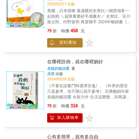
從企業高階主管到泰國森林僧人，再回到俗
功，追到了一座峰，還要再追，就像籠子裡的
時間替我們抹去了什麼，而是在歲月的推移
2025/02/27 出版
世，三十餘年汲取的經驗與體悟，淬鍊成質樸
土撥鼠，不斷輪迴，這樣的人生，好嗎？」直
中，那個越發堅定的自己，終於將鑰匙牢牢握
美國．日本授權 最溫暖的史努比╳糊塗塌客一
卻深邃的人生智慧，《我可能錯了》正是這份
到她前往喜馬拉雅，遇見一位意想不到的異國
在了手裡。．假如你的生活處處碰壁，別擔
起抱抱 ＼超限量磨砂手感書衣／ 史努比、谷川
智慧的結晶。這本書在瑞典一出版就登上暢銷
和尚，開啟成功與快樂的對話。▍緣滅，亦是
心，那代表你正走往對的方向。【本書特色】
俊太郎、枡野俊明 再度聯手 2024年暢銷書《今
榜首，至今售出33國版權，全球銷量破百萬
緣起他是美國人，也是台灣人。父親是美國黑
★ 一整年分的心靈觀察＋心理學智慧＋療癒插
天不會都是壞事》 最強禪語錄第2彈！ ★★★
冊，更在台灣、英國、韓國蟬聯綜合暢銷榜第
人大兵，世俗說法，他是私生子，浮游在菜市
458
79
折
特價
元
畫，用平實易懂的文字與心理學專業知識，揭
繁中限定&times;精裝珍藏版★★★ 【國外暢銷
一名。 許多讀者閱讀原書後，深受觸動，幾乎
場。但是人生翻轉，他到美國求學。且在繼續
開日常情緒與生活現象背後的心理狀態。★ 按
佳績/得獎紀錄】 ●誠品2024年暢銷TOP3 ●博
在每一頁畫重點、摺書角。現在，為了讓眼睛
醫科時，人生再度轉彎：「他放棄在美國執業
季節月分編排，並於書頁上設計索引標籤，方
貨到通知
客來2024年中文新書暢銷TOP13 ●日本系列暢
讀過的話語，真正滲入日常，成為人生的指南
醫生的路，遁入空門。為何？」「在富裕之島
便快速找到特定月分與想讀的章節。★ 每個月
銷20萬本 【內容簡介】 這世界很吵，更要聽見
針，特別構想了這本以「抄寫儀式感」來細細
台灣多年後，他決定到亞洲最貧窮的國度。為
提供「小任務」與「心靈辭典」，隨時展開小
各種聲音的好 入世禪僧枡野俊明用最接地氣、
品味書中智慧的手抄書，讓比約恩的智慧更內
何？」他說：「回到內在，認識自己的生命，
行動，轉化心情並改變觀點。★特別收錄韓國
淺演易懂的白話文字，教你看懂花生漫畫、體
在哪裡跌倒，就在哪裡躺好
化扎根。 ▍12個階段、108天金句，在日常中
這件事必須謙卑。當我們愈謙卑，生命會愈廣
藝術家Makitoy鮮明溫暖的12幅插畫，線條大
會人生日常。 當SNOOPY遇上禪學，一本讓你
實踐在智慧中成長 到泰國出家時，比約恩被授
大。」他是慧光法師，也是書中的引路人──光
老楊的貓頭鷹
著
膽、風格獨特，賞心悅目，讓閱讀的享受加
在翻閱漫畫、莞爾一笑中，自然理解禪意、明
予法號「納提科」，意思是「在智慧中成長的
高寶
出版
師父。▍從台灣出發，相會喜馬拉雅王文靜：
倍！【名人推薦】周志建｜山隱中的療癒師、
白生活之道，找到接受他人、更愛自己的療癒
2024/05/29 出版
人」。在《我可能錯了》中，他沒有擺出高高
「喜馬拉雅，是人生的學校。」盛開於2000～
故事療癒作家洪培芸｜臨床心理師、作家盧美
之書！ 這次的主題是「多元美好」！ 這世界不
在上、超然物外的「開悟者」姿態，反而毫無
4000公尺的杜鵑，能高挺，也能匍匐生長。從
《不要在該奮鬥時選擇安逸》、《外界的聲音
妏｜人生設計心理諮商所共同創辦人、諮商心
是只有一種聲音，每一個你、每一個我、每一
保留地呈現出自己羞愧、脆弱與挫敗，甚至是
貧瘠展現堅韌、彈性與柔軟。定居6700公尺的
只是參考，你不開心就不參考》 百萬暢銷作家
理師──療癒推薦（依姓氏筆畫排序）【讀者好
個他都是獨特的。 64篇花生漫畫╳64則定心禪
滑稽可笑的瞬間。他也接受黑暗是生而為人的
跳蛛，為躲避天敵，在極冷和缺氧的禁區求
老楊的貓頭鷹 全新力作 生活這麼難，別再讓自
評推薦】「這本書真的太棒了！翻到最後一頁
語，在你失去自信、無法與旁人好好相處時，
一部分，但即使憂鬱症將他拖入深不見底的無
生。最早攀上8849公尺頂峰的雪巴人，在匱乏
己為難。 混蛋這麼多，別勉強自己承擔。 你悄
還是意猶未盡，發出了讚嘆。這本書是將日常
316
陪伴你發掘、體會、接納世界的各種聲音。
79
折
特價
元
望中、漸凍症逐漸奪去他對身體的掌控、即將
中，成為世界最強的登山者。喜馬拉雅山上，
悄努力過，偶爾耍個廢也剛好。 讓我們對撲面
情感與心理學連結，並且給予溫暖的慰藉。我
┏･━･━･━･━･━･━･━･━･━･━･┓ 舒茲
與摯愛的人道別，那些如同細小救命索的智慧
卓越與貧瘠並存，人渺小如塵土，學習臣服。
而來的爛人爛事大聲說：請勿打擾！ ▌這本書
想推薦給那些渴望找回平靜的人，這本書必
工作室首度公開全彩呈現 花生家族彩色小語
加入購物車
讓他依然能不被恐懼吞噬，專注於當下、體驗
光師父：「喜馬拉雅，是內在本源。」貧瘠，
寫給在讀書、工作、社交的縫隙間苟延殘喘，
讀！」「我很喜歡這本書用日常案例來解釋這
┗･━･━･━･━･━･━･━･━･━･━･┛ ▎那
眼前的喜悅。 在書中，比約恩說：「我真的不
有時會觸發美好。當需要的愈少，內在的力量
覺得人生好難、心好累的你， 專治各種想不
些隨著四季變化而自然產生的情緒。這是一本
個人真不合群、好奇怪？ 查理布朗：「我們都
想讓任何人認為，必須出家17年才能獲得我說
就愈大。回到內在，才能認識自己的生命。▍
通、看不透、放不下，從現在開始，不再和自
很適合每個月拿出來讀一讀、調整一下心情的
有點像呢。」 WE&rsquo;RE ALL A LITTLE
的那種智慧。它與我們的距離，其實要近得
一場生命的68問谷底與高峰、財富捨與得、人
己鬧彆扭。 你曾幻想職場是你的主場秀，每天
心有多簡單，就有多自由
書。」「我打算每個月的最後一天，從書架上