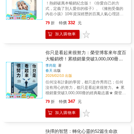
再逼自己成為更好的人。不讓自己太痛苦，就
！熱銷破萬本暢銷紀念版！《你愛自己的方
候，與自己的熱愛匹配。不必為誰變成玫瑰，
是生活最重要的成就。能接受自己的平凡，是
式，定義了別人愛你的樣子》、《擁抱受傷的
你本來就可以是向著光生長的向日葵。這是一
一種深層的安定。🌿 日常即答案幸福藏在沒有
內在小孩》10年資深經歷的百萬人氣心理諮詢
個相信「匹配」的世界。想要的東西很貴，喜
事故的一天裡。能好好吃飯、好好睡覺，就是
師 叢非從陪你找回安心與幸福感的暖心之作
歡的人很耀眼，想去的地方很美。所有美好的
332
79
折
特價
元
生活的最好模樣。
不勉強自己也不過度努力，你值得擁有舒適自
事物，終究會流向配得上它們的人。
在的關係！▍我們不懂他人，在相處時，容易
加入購物車
感到委屈與疲憊；▍我們不懂自己，所以困在
痛苦裡，想改變卻不知道從哪裡開始……在關
係裡，我們聽過無數次「我是為你好」。這些
帶著期待的好意，總是讓人陷入自我懷疑，卻
你只是看起來很努力：榮登博客來年度百
很少有人告訴我們，你不是太敏感，只是還沒
大暢銷榜！累積銷量突破3,000,000冊的
學會溫柔接住內心的感受。幫助無數個案度過
經典勵志書
李尚龍
著
低潮的資深心理諮詢師叢非從，這次以自身經
春天
出版
驗出發，陪伴我們走過最容易受傷的時刻：✓
2026/02/10 出版
看懂他人：不是你的錯，那只是他的內在聲音
任何沒有計劃的學習，都只是作秀而已；任何
那些看不慣你的人，不是真的忌妒你，是無法
沒有用心的努力，都只是看起來很努力。★ 累
面對內心的不成熟與脆弱。你不需要急著反
積銷量突破3,000,000冊的經典勵志書★ 榮登
擊，更不用將他人的評價，當作「你是誰」的
***年度百大暢銷榜為什麼你一直努力，卻還是
證明。每個人都有選擇不同生活方式的權利，
347
79
折
特價
元
沒有滿意的成果？為什麼你每天都很忙碌，卻
而你正一步步朝著想成為的樣子前進。✓理解
始終看不到終點？……你是真的努力了，還
關係：我們都在用自己的方式，努力去愛每一
加入購物車
是，只是看起來很努力？寫給所有在成長路上
次爭吵、每一個要求背後，其實都藏著一份想
努力前行的你作者以紮實而犀利的內容、獨到
被理解的渴望。「為你好」或許不是惡意，是
而不流俗的思考，陪你在動盪不安的階段中，
對方不懂得怎麼用愛好好傾聽、表達。真正健
培養無所畏懼的內在力量，一步步成為更好的
抉擇的智慧：轉化心靈的52篇生命故
康的關係，是願意在想法與感受中，看見彼此