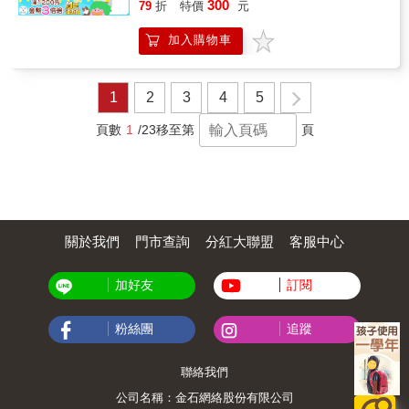
有助於我們對抉擇的思考、導向，並且告訴我
300
總是對自己心軟一旦你對自己下不了狠手，就
79
折
特價
元
大人所遇到的「麻煩」，那些關於對自我的認
們人生充滿了無限的可能性。──陳福住．台灣
輪到生活對你下狠手。凡是活得很窩囊的人，
定、界線的維護、職場的權力拉鋸、難解的情
三一基督長老教會退休牧師人的一生難免經歷
都是因為對自己太好了。#如果你認為偶爾妥協
加入購物車
感關係……以更聰明的方法來面對嶄新的人
許多困難、不如意的事，如何善處逆境，甚至
無所謂你一直以為妥協、將就一些，這個世界
生。▊ 走過20的天真，30的世故，來到下個階
東山再起，是我們必須具備的心境、修養。作
就會為你讓出一席之地，但最後除了失去更
段，該注意些什麼？不再是初出茅廬的孩子，
者利用幾則小故事，讓我們在貧窮失意時，不
多，除了怨念，你什麼都不曾得到。#如果你認
而是收穫各種被人生洗滌過的技能：辨別人際
1
2
3
4
5
氣餒、不灰心、不畏邪惡，勤勞服伺並遵行
為人生只是重在參與這般心態不僅會毀了你的
的惡意、解決工作的方法、感情的取捨，只不
《聖經》的教導，做好預備心，凡事都有上帝
熱情，還會抹殺你的努力。它讓你既配不上自
過還是有被打敗的時候…..或許就由艾莉以過來
頁數
1
/23
移至第
頁
美好的旨意，「信靠主的必能得勝」。──黃俊
己的野心，也辜負了所受的苦難。不肯努力又
人的身分慢慢說。■ 善良不用多，45%就好
雄．台灣醫學中心協會理事長、前馬偕醫院院
不肯冒險，就永遠沒資格對這個世界指手畫
────不期待自己夠善良到一定要幫助別人，只
長
腳。當你對現況不滿意，請記得，別問生活為
求做到最低限度的不加害他人。■ 拉出最舒服
什麼，先問自己憑什麼。▍當頭棒喝問醒你的
的距離────把內心那個委屈的小孩照顧好，任
63個問題「沒羞沒臊」的問題1. 你覺得兩個人
何要求只要感覺討厭就不再勉強自己去接受。■
在一起，是喜歡重要，還是合適重要？2. 你是
沒有人不委屈────職場不光是一個賺取金錢的
如何區分「一往情深」和「死纏爛打」的？
關於我們
門市查詢
分紅大聯盟
客服中心
場所，也同時是個讓我們邊承受磨練，邊學習
「不分男女」的問題1. 你是否會覺得，另一種
疼痛的學校。■ 情緒必須抒發，而非活埋────
性別會活得相對容易一些？2. 假如有選擇權，
當情緒的載體，而不是容器。適當表達出自己
你會選擇變成另一種性別嗎？如果改變了，你
加好友
訂閱
的底線和立場，卸載之後，就繼續日子該有的
覺得自己會活成什麼模樣？「信仰」的問題1.
平穩節奏。■ 不再執著「你很棒」的稱讚────
想像一下，你失足掉進了一個深井裡，掉了足
對於親情，不要以為持續努力，總有一天就能
粉絲團
追蹤
足三十公尺才抓住一根藤蔓。你無比絕望地大
獲得該有的溫暖，但有些東西是永遠等不到
喊：「救命啊，上面有人嗎？」這時候，你聽
的。■ 哭是最好的慰藉────如果不知道痛苦何
到一個聲音：「我是上帝，你放手吧，放手就
聯絡我們
時可以遠離，那就哭吧。只要搞懂這個世界不
得救了。」你會放手嗎？還是繼續喊救命？2.
會陪你一起落淚，天還是藍的，樹依然鮮綠。
公司名稱：金石網絡股份有限公司
在你的葬禮上，你最希望聽到朋友們議論你什
▊ 睽違三年，以人生前輩之姿給予最誠懇的建