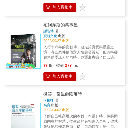
作俑者，但也是所有問題的唯一解答。 別讓外
作！ & 社會在變，但人心不變！ 景氣不好，你
界的雜音掩蓋你內心的聲音，別讓周遭的目光
加入購物車
更要自保！ 心機、謊言、陷阱、手段
形塑你的模樣。 你的靈魂要有潔癖，不隨波逐
&hellip;&hellip;世局的矛盾與人性的詭詐，你除
流，不違背本心，不寧濫勿缺； 不靠別人的認
非都知曉，不然就是被騙、被耍、被當成肥羊
同獲得價值感，不靠別人的表揚獲得存在感；
宰了，還不清楚為什麼！ & 本書合原版《我不
宅爾摩斯的萬事屋
有人明目張膽地討厭你，你就發自內心地不喜
是教你詐➂》及《我不是教你詐④》為一卷，
歡他。 你不能選擇怎麼生、怎麼死，但你能選
謝智博
著
由劉墉親自修訂逾千處，全新再版發行！ & 這
寶瓶文化
出版
擇怎麼愛、怎麼活。 你可以平凡，不必勉強；
本書裡的故事都經過策畫，包括了政治、商
2022/09/27 出版
你可以快樂，不必正常。 想要的東西爭得越主
業、黑白兩道，以及一般人際關係的題材。你
動越好，討厭的人和事離得越遠越好。 人生不
入行十六年的謝智博，遊走於真實與謊言之
可能發現一串故事，由「辦公室」開始，最後
是考試，別人為你打分數，就當沒看到； 世界
境，有些案件使他對人性越發質疑，但有時卻
卻帶到夫妻朋友；或是由一個裝潢工人開始，
再喧囂，做自己就很好。 ▌為你解答早解決早
在幫助委託人的同時，亦逐漸療癒了自己過往
最後卻談到外交部長。 「治大國如烹小鮮」，
快活的大人難題 害怕他人眼光：圈子不同，不
的失落。 「我們這種人， 早已半個身子浸入黑
277
憑什麼首長不能跟廚子並提呢？ 當然，你也可
79
折
特價
元
必強融；三觀不合，別瞎攪和。 焦慮沒有人
暗世界裡。」 福爾摩斯？亞森羅蘋？ 跳進「徵
能看到一些政治人物的影子。請不要多想，雖
陪：除非他的加入比你的獨處更加宜人，否則
信」這個坑，才醒悟自己的憧憬太天真
然每個故事都可能有真實的背景，但那絕不是
加入購物車
大可不必。 暈船下不了船：一個人不愛你的時
&hellip;&hellip; 不要調查自己身邊的人，這是
針對某幾個特定的人物。 很簡單，我不認識
候，他最大的魅力，就是你的想像力。 覺得日
徵信工作守則； 報應，則是這一行最恐怖的職
你，你在書裡卻可能見到自己的影子！ &
子乏味：不是人間不好玩，是你不好玩；不是
業傷害&hellip;&hellip; 我不是什麼好人，對人
生活沒意思，是沒精神的你沒意思。
也信任不足， 但我仍願相信，永遠要對良善抱
微笑，當生命陷落時
持希望。 ❙❙❙ 偷拍、針孔攝影、錄音筆， 尋
何權峰
著
人、跟監、查外遇&hellip;&hellip; 打從踏進這
高寶
出版
行，我就知道， 我凝視著深淵，深淵也凝視著
2008/04/02 出版
我。 【檔案一：暗紅色的背叛】 「懷疑」是一
了解自己較高層次的本我（本靈）時，你將開
顆種子，一種下去就生根、發芽，漸漸侵噬人
啟內在的智慧，從生命的表相進入全相，你就
心，更會讓你絕對不想發現的事實破土而出。
會從抱怨轉為感激，從「自怨自艾」變「自願