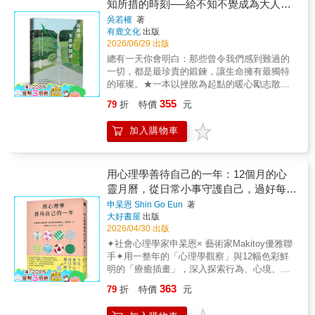
知所措的時刻──給不知不覺成為大人的
作者在這些情境中，或苦口婆心、或當頭棒
再出發&hellip;&hellip;&hellip;&hellip;PART
生、成長於日本大阪浪速區，操一口道地大阪
喝，解析引導，讓我們看穿人際的困境，重拾
你
吳若權
著
11：我可以選擇要打包的行囊 木：終點也是起
腔的我，如何成為外籍航空公司空服員的歷
力量，找到適切的出口，她說:
有鹿文化
出版
點&hellip;PART 12：感謝我活著的每一瞬間 ▍
程，以及航程中所遭遇的種種事件和文化衝
&mdash;&mdash;人生會有各種遭遇，不管是
2026/06/29 出版
每一次落筆都能聆聽內心的指南針 在12個手抄
擊。當然我也會分享我的生活，包括我是怎麼
好事還是壞事，好人還是爛人，你總會在某個
階段中，各有9則金句，合計108則。你可以依
總有一天你會明白：那些曾令我們感到難過的
遇到現在在加拿大同居生活的伴侶、加拿大的
時間點遇上。倘若你無力承擔，沒人能代替你
序抄寫，也能翻閱書頁，挑選當天最觸動內心
一切，都是最珍貴的鍛鍊，讓生命擁有最獨特
日常、海外旅遊的祕技，以及因爲新冠疫情而
承擔，你無法跟執著於個人觀念而傷害你的人
的一句，靜心書寫。這本書的封面圖《在玫瑰
的璀璨。★一本以挫敗為起點的暖心勵志散
開始經營Youtube頻道等等。不管你是夢想成為
理論，你只能努力讓自己不被打倒。
色晚霞中觀照他者》，也是由當今古巴重量級
文，全新增訂版★7大關鍵字，63篇隨筆，陪你
空服員、對移居海外生活感興趣、喜歡出國旅
355
79
折
特價
元
&mdash;&mdash;在你能力範圍之內，你可以
且身價最高的藝術家托馬斯．桑切斯所繪。畫
面對迷惘，突破重圍★加收3篇Bonus文章，完
遊，還是對我這個新進素人Youtuber感到好
伸手幫忙；超出能力範圍的，要果斷拒絕。這
面中兩個人在周遭高大樹木包圍下，靜靜坐在
整陪伴你找到繼續前行的力量在AI時代，不論
奇，都歡迎你來閱讀這本書。如同這本書的書
加入購物車
是一種對風險和責任的確認，沒有人應該為了
湖邊對望，彷彿也在提醒靜心抄寫的本意──你
年齡，不分你我，這本書幫你突破重圍，一起
名，我的職業是「空服員」（日文簡稱
成全別人的慾望而委曲求全。
落在紙上的每一筆，其實都是觀照，既是照見
找回，那個無可取代的自己。世界變得愈來愈
「CA」），也就是客艙服務員的簡稱。過去男
&mdash;&mdash;生活就是不操這心，就得操
他者，也是照見自己。 如果你曾被比約恩的人
快，我們知道得愈來愈多，卻不一定活得更篤
性空服員被稱為空少、女性空服員被稱為空
那心的愛恨糾葛。遇上了一個捨不得讓你受苦
生故事啟發，透過這本書的書寫，願你把智慧
定。人際關係、職場競爭、感情變動，乃至疫
用心理學善待自己的一年：12個月的心
姐，但在消除男女不平等的世界潮流之下，空
的男人，如果他沒能力怎麼辦？如果他落魄了
落實於日常中，並進一步觸發更多深具洞察力
情、政治動盪、AI浪潮……一切都讓我們感到
靈月曆，從日常小事守護自己，過好每一
少、空姐這類冠有性別差異的詞語逐漸被淘
怎麼辦？如果不做好面對真實生活的準備，突
與慈悲的智慧，讓智慧生生不息與扎根，長成
迷惘、焦慮，自我懷疑。真正能讓人安定的，
汰，「空服員」一詞才逐漸成為主流。我現在
天
申杲恩 Shin Go Eun
著
然遇上了世界的殘忍，你怎麼辦？
在人生風雨中依然屹立不搖的大樹，進而改變
不是知道更多答案，而是願意一次又一次練
所生活的北美地區大都還是稱呼「空服員」，
大好書屋
出版
&mdash;&mdash;很多時候，我們所謂的犧
自己一輩子，通往永恆的幸福。
習，找到安頓自己、重新出發的力量。《再難
因此在文章中會統一使用「空服員」（只有部
2026/04/30 出版
牲，都是一種多餘的付出，往往會成為雙方的
過，也終會度過》是吳若權獻給大家一部關於
分標題會使用「CA」）。另外，有些航空公司
✦社會心理學家申杲恩× 藝術家Makitoy優雅聯
情感重負。 &mdash;&mdash;你應該堅強地面
自我追尋、成長的暖心之作。它不急著提供標
也會使用「客艙組員」這個稱呼，這邊就先讓
手✦用一整年的「心理學觀察」與12幅色彩鮮
對一切，但你也有權不委曲自己，到最後達到
準答案，而是回望生命永恆的渴望與困惑，並
大家知道一下這些行內話。大家準備好了嗎？
明的「療癒插畫」，深入探索行為、心境、意
的最好狀態大概是，你懂得了如何愛自己。那
陪伴讀者重新理解生命中的彎路與創傷，學習
本班機即將起飛，飛行時間不長，祝您有個愉
念與季節相關的起伏變化，邀你凝視「當
時，你不再犧牲所有的時間和精力，去打拚別
與脆弱共處，並在每一次倒下與奮起之間，找
363
79
折
特價
元
快的旅程！“無論身在何處，都要活出最真實的
下」，感受如野花般鋪滿日常的幸福，度過美
人眼中輝煌的未來。 &mdash;&mdash;先己後
回內在力量與最特別的自己。在這本書中，我
自己”“雲層之上，永遠是晴天”
好且充滿能量的12個月！▎12個月的微妙心
人。也許聽起來很冰冷，但它會幫我們和這個
和你談情緒、談專業、談自律、談感情、談未