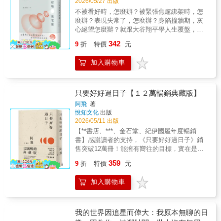
2026/05/27 出版
愛。 更好的自己是怎樣的自己如果你覺得目
制我們成為真正的自己。」二十歲那年，因為
更是為了「生存」。這是最基本的武裝，也是
不被看好時，怎麼辦？被緊張焦慮綁架時，怎
前生活不理想，就大膽地換一種生活方式，換
網路霸凌帶來的巨大壓力，導致她的視神經受
讓我們能夠獨當一面的根基。透過學習，才能
麼辦？表現失常了，怎麼辦？身陷撞牆期，灰
一個天地，甚至換一個愛人。不必在意別人怎
損，失去九成的視力。在最青春的花樣年華，
獲得與世界抗衡的力量、為了往後能獨自闖蕩
心絕望怎麼辦？就跟大谷翔平學人生覆盤，跟
麼說，只要尊重自己做出的選擇，承擔這種選
世界瞬間只剩下一片模糊的黑暗。難過沮喪過
世界。●體驗過「有效學習」的人，在接觸AI相
戴資穎學強韌的心理素質，跟費德勒學正念與
擇產生的後果。我們可以讓自己時常辛苦，但
342
後，她選擇接受面對再也看不見的現實。為了
關知識時，不僅吸收得更快，理解得也更深。
9
折
特價
元
心流，跟納達爾學專注，跟喬科維奇學修復
求別讓自己活得辛酸吧。 做喜歡的事，馬上
不讓父母擔心，在沒有資源、也沒有後盾之
因為他們曾透過學習技巧、自我管理與心態調
力，跟字母哥學定義自己的成功……這些頂尖
開始就像從小格外喜歡看的畫、讀的書、做的
下，她獨自一人搬到台北，在黑暗中摸索獨立
整，同時掌握了各類學科，自然能把相同的方
加入購物車
運動員不只技能優異，心理素質更是他們鍛鍊
事，或那些你想成為的人、那些讓你久久不能
生活的可能性。她主動創造演講機會、深耕自
式套用在新領域上。★韓國讀書之神分享──他
的要項！從「優秀」升格為「頂尖」的祕技，
平復的心情，這可能就是上天在告訴你，去追
媒體，慢慢地將碎裂的自己重新拼湊起來，她
親身實證有助益的學習法！尋找符合自身個性
讓突破自我成為可能！本書從運動心理學角
尋這份心動吧，不要錯過它，以自己喜歡的方
用行動證明：不論身體是否有障礙，我們都能
及習慣進行的學習方法，才最適合你；學習不
度，帶我們一探面對行動與競爭會遇到的各種
式走過漫長的人生就是幸福。 感受生活的溫
只要好好過日子【１２萬暢銷典藏版】
選擇成為真正的自己。
是為了考贏別人，而是藉此得知你為此用了多
處境時，該如何增強心底的力量打桌球的小林
度愛，就是一件件小事，一點一滴的時間堆砌
阿飛
著
少心力，不怕天生鈍才，怕的是「不願意為自
同學 同聲推薦季力康（臺師大體育與運動科學
而成的。愛是一個動詞，只有變成行動，才會
悅知文化
出版
己突破極限」★課業其實與智商無關，讀書真
系特聘教授）專業審定洪聰敏（臺師大體育與
產生迷人的火花。像孩子一般對這個世界保留
2026/05/11 出版
正用到的不是「腦」，而是「心」。換言之，
運動科學系特聘教授）、黃哲斌（《天下雜
充分的善意和細膩的觀察，用本能去表達；從
【**書店、***、金石堂、紀伊國屋年度暢銷
成績的好與壞，取決於你用什麼樣的心態來面
誌》編輯顧問） 專文推薦張育愷（臺師大體育
每一件想做的事做起，不怕麻煩，充滿勇氣，
書】感謝讀者的支持，《只要好好過日子》銷
對。在這世界上，沒有一件事是不靠學習就能
與運動科學系特聘教授兼系主任）、吳昭容
去實現那些你最看重的愛。就是這些，讓愛變
售突破12萬冊！能擁有嚮往的目標，實在是太
達成的。因此，找出適合自己、能長期實踐的
（臺師大教育心理與輔導學系教授）張仁和
得細微又具體。 那些並不完美但美好的瞬間
好了書封設計特地加入年華的星光，象徵人生
學習法極為重要，它將延伸成為往後在社會上
359
（中研院民族所副研究員、台大心理系合聘副
無論一個家是奢華還是樸素，都不是幸福的關
9
折
特價
元
的吉光片羽也是努力生活的印記✦ ✧✦ ✧寫在
工作的各種能力，同時也是你探索自己無限可
教授）聯合推薦球場，不只讓我們隨著輸贏沮
鍵。生活不在於擁有什麼，擁有本身並不會產
紛擾變動的環境，尋求安定己心，是唯一的救
能性的絕佳機會。【錯題筆記】反覆琢磨自己
喪或狂歡，球場更像是濃縮版的人生。球員如
生價值，有價值的是利用自己所擁有的一切好
加入購物車
贖。以『成長、與人之間、愛情、人生、夢
做錯的題目是非常重要的，這過程難免既枯燥
何鍛鍊，如何燦爛，如何從低谷中爬起，甚至
好生活。 躲避消極的完美主義你消滅的每一
想、轉變』為題，那些難解的困難，需要誠實
又乏味，但集中處理這些錯題、增加複習的次
跳完最後一舞，這歷程更是一本絕佳的人生通
個缺點對應的都有可能是一種特點。不愛與人
的心、跳脫既定的觀點，就能有所改
數能大大避免下次的出錯率。【心態管理】答
鑑。從中，我們被激勵，被震撼，被感動，被
交往、性格孤僻又怎樣呢？村上春樹在文章中
變。⸜♡⸝往後的日子，或許依然前景未明，還
我的世界因追星而偉大：我原本無聊的日
題時錯得越多，代表你未來能答對的題目就越
啟發，當自己的生命來到相似的境遇時，這些
也送出祝福：「不愛說話的人啊，請努力生
會面對不同的關卡，當然也少不了糟糕的時