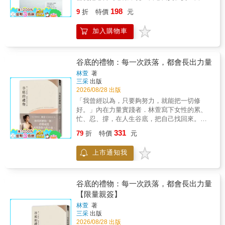
我最好的調查夥伴阿錦定位女友的位置，挖出
自愛」。不要把生命變成一個問題。生命是來
198
了真相，卻也讓他的世界就此崩塌
9
折
特價
元
豐富我們的，笑是美麗人生的一部分，哭泣也
&hellip;&hellip; 【檔案二：第六次跟監】 第六
是美麗人生的一部分，為什麼要去分別？哭也
次了，她請我們跟監調查丈夫是否有外遇──即
加入購物車
一天，笑也是一天，為什麼不用微笑去面對每
使前五次完全沒蒐集到任何可疑證據。然而我
一天？「在大航海時代，有一位年輕船員第一
明白，她只是在試著補綴心中那一塊塊感情碎
次出海。他的船在北大西洋遭到了大風暴。這
片，想讓自己能再重新相信人。 【檔案三：尋
位船員受命去修整帆布。當他開始爬的時候，
谷底的禮物：每一次跌落，都會長出力量
母啟事】 一群同學湊了一萬元，要幫十八歲的
犯了一項錯誤，那就是向下看。波浪的翻騰使
林萱
著
女孩尋找從小就分離的生母。「尋人」實在是
船搖盪得十分可怕。眼看這位年輕人就要失去
三采
出版
所有業務中，最困難、最容易失敗、也最不賺
平衡。就在那一瞬間，下面一位年紀較大的船
2026/08/28 出版
錢的項目。但同學們義氣相挺令人感動，我接
員對他叫道：『向上看，孩子，向上看。』這
「我曾經以為，只要夠努力，就能把一切修
了！ 從事徵信業，背負著太多不能說的祕密。
位年輕的船員果然因為向上看而恢復了平
好。」內在力量實踐者．林萱寫下女性的累、
委託人來到徵信社像是衣不蔽體，暴露了自己
衡。」當你從高處走向低處，當你從山峰掉落
忙、忍、撐，在人生谷底，把自己找回來。獻
的最不堪、最脆弱、最黑暗&hellip;&hellip;而每
山谷。記住：向上看！人總習慣看表面，看眼
給總是先照顧別人的妳，這一次，試著把愛留
接下一個案子，便承接下這一切。 入行十六年
331
前，所以活得很表面，很膚淺，而當你以靈來
79
折
特價
元
給自己。【內容簡介】✦她不是在過日子，是
的謝智博，遊走於真實與謊言之境，有些案件
看，你就會走向內在，走向成長進化。看得遠
在跑一張永遠跑不完的表格在外人眼中，林萱
使他對人性越發質疑，但有時卻在幫助委託人
就會有遠見，看得有深度就可以活得有深度。
上市通知我
是KOL、三個孩子的媽媽、教練，但靠近一
的同時，亦逐漸療癒了自己過往的失落。 或許
是的，一個進入自己靈魂層次的人就可以讓自
看，她的生活總像在打仗：剛生完寶寶沒有母
這就是為什麼再失望、無力，他仍堅守在此，
己進化到更高層次，用微笑面對每一天。微笑
奶，她研究各種催乳方式，半夜一邊擠奶，一
因為真相永遠只有一個──對他而言，在這充滿
箴言當事情深層的意義不被了解，我們會疑
邊聽莫札特，乳頭被磨到破皮，她忍痛擦乾
欺瞞詭詐的混沌世界裡，他努力守護的那一
谷底的禮物：每一次跌落，都會長出力量
惑、會抗拒、混亂、悲苦，那是很自然的。人
血，塗藥繼續拚。生完小孩後，看不慣自己鬆
個。 本書特色： ●本書所舉之故事皆經作者改
【限量親簽】
類的痛苦，不僅僅起因於不幸災難，更由於錯
垮的身體，她拚命運動，甚至通過考試，拿到
編。 ●世界上有兩個人的手機不能撿：一個是
誤的認知導致。所以，在進入本書前，建議
林萱
著
孕產婦教練證照。婆婆老是找碴，到處講她壞
常需要做「現場紀錄」的「接體員」大師兄；
三采
出版
你，暫時拋棄所有先入為主的想法，以不論斷
話，甚至飆罵：「妳怎麼都不帶我出國玩？只
一個就是謝智博──從事徵信業的他，背負著太
2026/08/28 出版
而覺知的態度來閱讀，相信你會獲得更多，畢