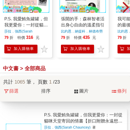
P.S. 我愛鮪魚罐罐，但
張開的手：森林智者活
我可
我更愛你：一封從貓咪
出身心自由的溫柔指引
的最
天堂寄回的情書【折口
莎拉．強西(Sarah
比約恩．納提科．林德布勞
比約恩
Chauncey)
著
（Björn Natthiko
勞，卡
附贈永遠想念藏書卡】
316
435
79
折
特價
元
79
折
特價
元
79
折
Lindeblad）、卡洛琳．班
德．莫
克勒（Caroline Bankler）
加入購物車
加入購物車
著
中文書 > 全部商品
共計
1065
筆， 頁數
1
/23
篩選
排序
圖片
條列
P.S. 我愛鮪魚罐罐，但我更愛你：一封從
貓咪天堂寄回的情書【折口附贈永遠想念
藏書卡】
莎拉．強西(Sarah Chauncey)
著