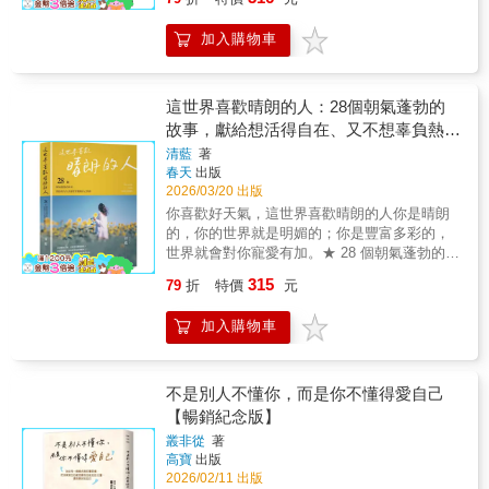
變無趣了，而是你終於懂了什麼是幸福。關於
事，也將繼續在人們心中留下溫暖的足跡。
語，也沒有艱深的球迷知識，你翻開書，看到
成長、孤獨、關係與自我和解，一本寫給所有
的只是一個人與生命的故事。
加入購物車
在人生路上慢慢學會放過自己的書。年輕時的
幸福是熱鬧、被看見、被肯定。成熟之後的幸
福，是安靜、穩定、不必向誰證明。真實地寫
出生活中的小情緒、那些不完美的自己，不必
這世界喜歡晴朗的人：28個朝氣蓬勃的
再偽裝、不需要被激勵，只要被理解就好。你
故事，獻給想活得自在、又不想辜負熱烈
可以在 58 則人生故事與片段式散文中，在喧囂
人生的你
清藍
著
中慢慢的把心靜下來，在一些想哭的日子、疲
春天
出版
憊的日子，用這本書的文字陪伴，痛快地哭過
2026/03/20 出版
再重新振作前行。▍與其轟轟烈烈地追逐幸
你喜歡好天氣，這世界喜歡晴朗的人你是晴朗
福，不如好好地減少不幸▍看著別人的社交媒
的，你的世界就是明媚的；你是豐富多彩的，
體，充滿著閃亮的幸福，反觀自己……內心總
世界就會對你寵愛有加。★ 28 個朝氣蓬勃的故
有點不是滋味……？熱鬧的快樂與痛苦的不
事，寫給努力生活卻常常懷疑自己的你從情緒
幸，哪一種感覺會更影響你、停在心裡更久
315
79
折
特價
元
內耗、自我懷疑、關係失衡，到人生方向的重
呢？其實，當日子過得太累時，比起特別的節
新對焦，清藍用貼近生活的故事，陪你擺脫
日，平平靜靜、什麼事也沒有的週末反而更讓
加入購物車
「不配得感」，找回對生活的信任與行動的勇
人滿足。能夠安穩地工作，能在身體無恙的時
氣。所有的不快樂、不盡興、不值得，其實都
候與家人通話，即使沒有希望，卻也沒有絕
是一個訊號——你正在過著，與世界不匹配的
望，能這樣活著，本身就是一種幸福，人生不
生活。當你愛得委屈、活得勉強、努力卻越來
不是別人不懂你，而是你不懂得愛自己
一定要讓幸福變多，能讓不幸變少就很幸福。
越疲憊，不是你不夠好，而是你還沒找到，讓
【暢銷紀念版】
有時候不讓自己太悲傷，比追求極致快樂更重
自己與世界對齊的活法。暢銷書作家清藍全新
要。🌿 幸福不是熱鬧長大之後才明白，幸福不
叢非從
著
作品，以溫柔卻堅定的文字，寫給正在成長、
一定要被看見。能安靜地過完一天，本身就是
高寶
出版
迷惘、修復中的你——愛的時候，與心儀的人
一種幸福。🌿 不再為難自己大人的幸福，是不
2026/02/11 出版
匹配；玩的時候，與風景匹配；一個人的時