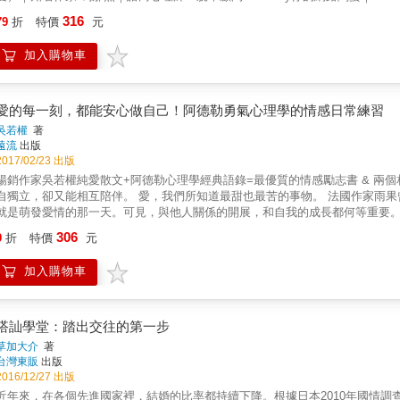
緒控制 5.自由操作四大情境聊天氛圍，讓聊天主軸隨心所欲 6.突破網路聊天
卻沒辦法？」 哈佛心理系出身的Google行為科學家， 教你克服交友窘境，順利脫單又能穩定交往！ 結合眾多
316
想人設，成為一個連你都愛不釋手的自己 &
79
折
特價
元
友軟體上的萬千配對後，提出各種原創觀點與簡易練習，幫你釐清每一個已讀
出穩定交往的第一步！實例包括： ◎增加70％「喜歡」率的拍照技巧： ○女性照片：獨自站立、露齒微笑、不看鏡頭 ○男性照片：獨自站立、
加入購物車
閉嘴微笑、直視鏡頭 x千萬別放自拍照！ ○黑白照片的效果超好！ ◎不再尬聊冷場被句點的聊天技巧： 「我下週要和家人去澎湖玩！」 x轉移型
回應：「我前幾年也去過耶！我們那時候&hellip;&hellip;」 ○支持型回應：「哇
自身盲點、在現實生活與交友軟體認識對象、到建立穩定長久的關係，是一本
愛的每一刻，都能安心做自己！阿德勒勇氣心理學的情感日常練習
吳若權
著
遠流
出版
2017/02/23 出版
暢銷作家吳若權純愛散文+阿德勒心理學經典語錄=最優質的情感勵志書 & 兩個相愛的人之間，沒有猜疑，只有信任。 沒有索討，就不會依賴；各
立，卻又能相互陪伴。 愛，我們所知道最甜也最苦的事物。 法國作家雨果曾說：人出生兩次。頭一次，是在人開始生活的那一天；第二次，
就是萌發愛情的那一天。可見，與他人關係的開展，和自我的成長都何等重要
麼我們總像個徬徨無助的小孩，總會猜疑不安、挫敗氣餒，甚至心碎傷痛？ 原來，每一段愛情，都是內在自戀與自卑的投射。 從正式告白到可以
306
9
折
特價
元
，你能夠等多久？ ‧如果個性裡保有不成熟的那一面，會是相愛的缺點嗎？ ‧不願妥協的僵持，是什麼讓彼此失去再疼愛對方一次的意願？ ‧你
嫉妒與擔心，是痛恨他在愛裡比你自由？&hellip;&hellip; 匱乏與溺愛，是愛情困境的根源；唯有真實面對「原來那不是愛」的經驗，才知道愛是
加入購物車
麼。懂得克服自卑，才可以篤實無懼地去愛。 真正的愛情，是完整自己，彼此提攜。 愛的練習，就是生命態度的詮釋與學習。12個愛的心路歷
程，也是鍛鍊生命勇氣的過程。透過吳若權和阿德勒的溫柔提醒，我們或能減
點──好好愛自己，安心做自己。
搭訕學堂：踏出交往的第一步
草加大介
著
台灣東販
出版
2016/12/27 出版
近年來，在各個先進國家裡，結婚的比率都持續下降。根據日本2010年國情調