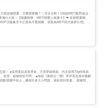
想談個戀愛，怎麼那麼難？＼完全分析！136組MBTI配對組合
滿分大推！【隨書附贈：MBTI戀愛人格書卡】❤ 首刷限量贈
：350P頂級象牙卡正面為可愛插圖，背面為MBTI四大族群SJ型、SP
早晚接送、約會牽手，卻沒有確認關係，他是在玩玩嗎？」「我傳一
麼突然就消失了？」「為什麼我們都在一起了，他還有那麼多異性朋
和關係！❤ 戀愛沒有絕對正解，也沒有完全不合的類型從韓國、日本
人，還有S（實感）、N（直覺）、T（思考）、F（情感）、J（判
的價值不是分類，而是展現「相對性」的性格理論，因此除了運用在
，是看見關係中的盲點並避開地雷的一大利器！❤ 8個傾向╳4大族
插圖，不只深度剖析每個類型，包含戀愛人格、偏好的相處模式、理
蜜和地雷點，幫助我們避開關係中的誤解與衝突！ 愛時用力去
言蜜語、親親抱抱積極表達愛意的ENFJ vs. 戀愛好麻煩的懶癌患者
完美愛情的INFP vs. 希望另一半與自己一起成長的ENTJMBTI不只是
，活出最真實的自我，並走向一段理解與和諧並存的美好關係。
我！ ●採用柔紋皮面燙金、方背穿線精裝。內文採用70g特殊規
、友情、寵物情皆可問。 ●韓綜《家師父一體》李昇基也用本書解
生，因為愛的解答之書來了！ 不僅如此，任何你在乎的關係，也都
出去嗎？」 「我們兩個之間會有未來嗎？」、「我該跟他告白
.....等讓你想破頭、問遍千人仍是覺得無解的大小問題， 不用擔
題，愛的解答之書會再一次打你臉， 說錯，是有問必答、神準預
該跟曖昧的對象去小旅行嗎？沒想到，答案是「要用力推進」。當