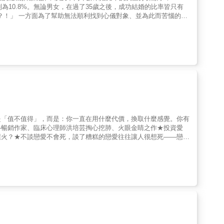
性則為10.8%。無論男女，在過了35歲之後，成功結婚的比率皆只有
來累積豐富搭訕經驗的日本「搭訕學堂」堂主草加大介將於本書教授
迎」的各種技巧，讀完後若能將書中理論加以融會貫通，相信你與異
會，此生不再
堂主的腳步，下一個戀愛的就是你！
是「值不值得」，而是：你一直在用什麼代價，換取什麼感覺。你有
—暢銷作家、臨床心理師洪培芸掏心挖肺、火眼金睛之作★投資愛
撲火？★不談戀愛不會死，談了糟糕的戀愛往往讓人很想死——戀愛
乃至高的義務與美德！「你最想要抵達的，是那個『相愛』的地方，
」——洪培芸在愛情裡受過傷的人，通常有一個共同的慣性：把所有
在關係裡受困、反覆，又重新站起來。她發現最常見的狀況不是遇人
時動態，反覆回想那些對話，在腦袋裡的「記憶空間」一遍遍重播。
力的代價」。這也是《戀愛課金》裡的一個核心概念，也是她執業多
寫下具體的卡關經驗，提出問題：為什麼總有人在關係裡愈來愈縮小
戀之後，有些人愈來愈清醒，有些人卻愈陷愈深，開始在網路上尋找
最直接的提問是：你有沒有在哪一段感情裡，忘記「愛情是為了服務
，最後連自己「不要」什麼，都難以篤定說出口，誤把自我磨損當作