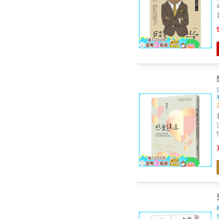
10%左
性
間的關
女人
象的儀容 第
讓女