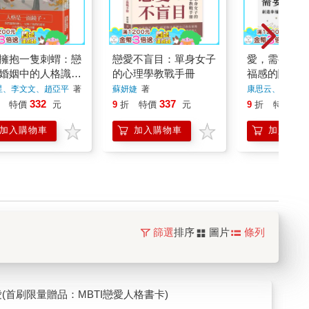
擁抱一隻刺蝟：戀
戀愛不盲目：單身女子
愛，需要勇敢
婚姻中的人格識
的心理學教戰手冊
福感的關係練
接納與付出
星、李文文、趙亞平
著
蘇妍婕
著
康思云、江明璇
332
337
34
特價
元
9
折
特價
元
9
折
特價
加入購物車
加入購物車
加入購物
篩選
排序
圖片
條列
首刷限量贈品：MBTI戀愛人格書卡)