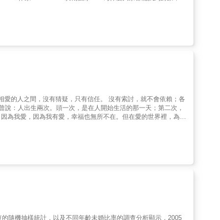
盲點與制式化公式，靈活運用把網聊變成你的必勝武器 7.展現你的理
心理學與行為科學研究，和見證交
不回的他在想什麼？你的交友檔案到底出了什麼問題？從穩聊開始，
澎湖耶！你之前去過嗎？你們打算去哪些景點？」 本書從教你認清
有趣又實用的戀愛指南！
。因為我愛，因為我有愛，幸福也無所不在。但在愛的世界裡，為什
少摸索、停止碰撞，在繞了感情地圖一大圈後，回到那莫忘初衷的原
查的隨機抽樣統計，以及不同年齡未婚比率的調查分析顯示，2005