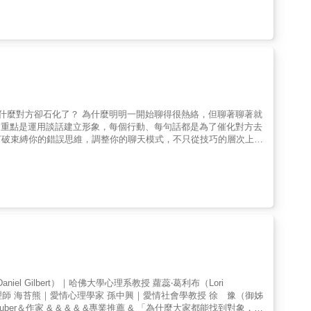
係的伴侶□ 希望替失色婚姻找回當年光輝的伴侶這本書能幫助我什
到底在想甚麼。 &bull; 應該採取甚麼策略，你才能有效的建立並
對另一半敞開心胸、共同經營戀愛長久之道→當壓力、緊張和危機出
婚，以及該怎麼辦。 ▸誰適合看這本書？ &bull;
妻 經典不敗之作★實用溝通技
清楚為何身邊追求者逐漸稀少的女性。 &bull; 有過多次不愉快的戀情，
。 &
為什麼對方卻石化了？ 為什麼明明一開始聊得很熱絡，但聊著聊著就
天的重點是運用談話建立形象，每個行動、每句話都是為了催化對方去
打破束縛你的錯誤思維，調整你的聊天模式，不只從技巧的層次上拆
效地被傳達與展現。 & #鋼鐵直男直女都適用的拉近關係聊天指
效話題，展開深入對話 ☑讓對方心中萌生對象意識 & 關於開話題
進入下一個階段。如果只是一直聊朋友，只會創造一個「很愛聊朋
情 所謂「談感情」，意味著戀愛要談的是感覺和情緒，所以聊天時
比「早點休息哦」、「多喝熱水」這類三餐問候句型更好。 & 關
男邀女則是「先隨口問問，試探水溫」，若得到帶有明確「好」、
些跟對方有關的戀愛話題，「提醒」對方你們之間的可能性。例如
你覺得隔壁桌那兩個人是情侶嗎？」 & 超值收錄！升溫感情的聊
聊小訣竅，手機就是你的行動月老廟！ 2種有趣聊天速成法，創造輕
通表達培訓師 瑪那熊－諮商心理師、溝通培訓講師 & 本書特色 1.
的埋入有利於開展感情的感覺種子。 【順利邀約】：輕鬆的試探出
el Gilbert）｜哈佛大學心理系教授 蘿蕊‧葛利布（Lori
聊到內心的感性話題和彼此的價值觀，讓聊天不流於表面，能了解
心理師 海苔熊｜愛情心理學家 孫中興｜愛情社會學教授 徐 豫（御姊
束縛你的錯誤思維，檢驗你的聊天模式 4.學會控制情緒，而不是被情
er＆作家 & & & & &專業推薦 & 「為什麼大家都能找到對象，我