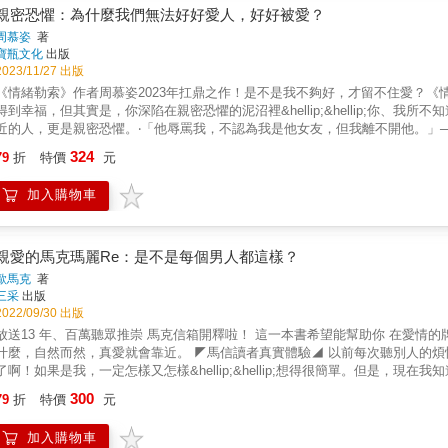
就知道了！ ||如何能得到神準答案？|| 1.擁有一本專屬自己的《愛的解答之書》，培養它的與你的默契。 2.把書放在腿上或是桌上。 3.內心
親密恐懼：為什麼我們無法好好愛人，好好被愛？
設想一個問題，花10～15秒專注在問題上面，必須是「封閉式問題」 例如：「
周慕姿
著
在設想或朗誦問題的同時，請放一隻手放在封面上，並在書緣來回移動。 5.
寶瓶文化
出版
。 6. 越常使用，它就越能讀懂你的心。 ||什麼時候跟什麼場合會需要它？|| &rarr;當心中的問題難以啟齒時 &rarr;閨蜜們談心約會 &rarr;冥想時
2023/11/27 出版
&rarr;各種聚會 &rarr;選擇困難症發作時 & & 本書特色 & &rarr;全球
《情緒勒索》作者周慕姿2023年扛鼎之作！是不是我不夠好，才留不住愛？《
氛、個人專屬使用能培養默契、答案更精準
得到幸福，但其實是，你深陷在親密恐懼的泥沼裡&hellip;&hellip;你
近的人，更是親密恐懼。‧「他辱罵我，不認為我是他女友，但我離不開他。」─
的事，就必須問清楚，兩人因此吵不停。──「被背叛」的親密恐懼‧「我只是
324
79
折
特價
元
件愛她、包容她&hellip;&hellip;」──「不夠好」的親密恐懼‧在結婚
──「失去自我」的親密恐懼戰、逃、僵或討好的「生存策略」，讓我們陷入親
加入購物車
關愛，甚至情感、肢體虐待&hellip;&hellip;這些創傷，在我們建立親
略」因應。但生存策略築起的防衛心牆，無法讓我們認識彼此，反而強化我們
來越遠，形成最令人悲傷的惡性循環。為了活著，我們都很努力；我們值得在
想要試著爬梳，那些人生的坎，如何影響我們的親密關係，成為關係中的另一
親愛的馬克瑪麗Re：是不是每個男人都這樣？
新選擇，而不是一再重蹈覆轍、一再悔恨心傷，讓我們都能在親密關係裡擁有
歐馬克
著
情腳本：一、我永遠不會是被選擇的那一個：「被遺棄」的恐懼二、不能讓人
三采
出版
欺騙的恐懼四、我必須要按照別人想要的做：不得不順從的恐懼五、別人都會
2022/09/30 出版
恐懼──摘自本書內文★本書特色：◎唐綺陽（占星專家）、蕭彤雯（前新聞主
13 年、百萬聽眾推崇 馬克信箱開釋啦！ 這一本書希望能幫助你 在愛情的牌桌上知己知彼。 給老是在愛情中吃虧的你， 不知不覺，參透了些
人）、葉丙成（台大電機系教授）、曾寶儀（主持人）、蔡宇哲（哇賽心理學
麼，自然而然，真愛就會靠近。 ◤馬信讀者真實體驗◢ 以前每次聽別人的煩惱，我都會在心裡想說：拜託，幹麼那麼放不下啊？看開一點就好
神科醫師）、鐘穎（心理學作家；愛智者書窩版主）好評推薦（依姓氏筆劃順
了啊！如果是我，一定怎樣又怎樣&hellip;&hellip;想得很簡單。但是，現在我知道錯了！ 如果這也是你的內心話， 歡迎來到馬信
覺對方給的愛永遠不夠。⠀我們懷疑自己，會不會不夠好，留不住愛，若現在
教6000日子的信眾真實經歷， 有人說：「我不想再這樣下去了，你們罵罵我好不好？」 也有人問：「換成是你，你會怎麼做？」 不要鐵齒相
300
麼愛我了？⠀矛盾的是，當對方把對我們的愛與欣賞展現出來時，我們也不見
79
折
特價
元
故事都是別人的事， 不是不暈船，只是沒遇上。 暈船、萬年單身、渣男吸引機⋯⋯ 收錄愛的啟裎轉分裡，最犀利實用的建議！ ◆曖昧一定
己想像的、對方心中那個最理想的伴侶前進；所以我們討好，注意著對方的一
船？先解決「內在匱乏」的心 ◆心裡執著放不下？寫下「情緒」觀察日記 ◆另一半好冷淡？理解彼此「愛的語言」 ※閱前警語※故事純屬虛
重視。⠀其實最終，我們都忘了，若我們不相信自己夠好，夠值得被愛，對方
加入購物車
如有雷同，非屬巧合。 & 為什麼人家的愛情是起承轉合，而我總是啟裎轉分&mdash;&mdash; 開啟袒裎相見後，關係急轉直下，然後不明不