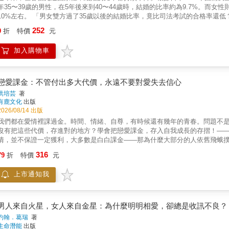
年35〜39歲的男性，在5年後來到40〜44歲時，結婚的比率約為9.7%。而女
右。 「男女雙方過了35歲以後的結婚比率，竟比司法考試的合格率還低？！」 一方面為了幫助無法順利找到心儀對象、並為此而苦惱的男
男女女，一方面也是因為深信戀愛是一門必須透過課程好好學習的學問，多年
252
9
折
特價
元
大家成功率驚人的求愛搭訕術及完整無缺的約會指南，並介紹「如何受女性歡
之間的關係將能獲得突破性的發展！ 「堪稱『職業搭訕師』的我，25年來已搭訕超過35萬名女性。我相信自己比任何人都努力地經營與異性之
加入購物車
係。」 不必到日本，無需繳學費，立刻獲得高手指點！本書網羅從邂逅到約會必知的所有知識，以 9個章節9大重點，讓你循序漸進，掌握
心！所有男性都該看！ 第1章 如何才能受異性歡迎？ 第2章 女性的心靈價碼‧身體價碼 第3章 讓女性留下好印象的服裝 第4章 讓女性留下好印
5章 從初識進展到約會的秘訣 第6章 抓住女人心的技巧 第7章 學會的話在酒吧超級有用的知識 第8章 使女性神魂顛倒的說話術 第9章
人心跌停板的方法 本書特色 ★揭露「時下女人心」，收錄最新最強「把妹會話」，讓她立刻愛上你！ 想在愛情裡取得勝利，就趁現在！錯失
戀愛課金：不管付出多大代價，永遠不要對愛失去信心
良機，下次不知道還要等幾年！如果不想與真命天女失之交臂，你一定要閱讀這本書！ ★從邂逅到約會，最完整的搭訕技巧一次學
洪培芸
著
為情所困！ 想變得更受異性歡迎嗎？羨慕朋友交到女友嗎？跟著搭訕學堂
有鹿文化
出版
2026/08/14 出版
我們都在愛情裡課過金。時間、情緒、自尊，有時候還有幾年的青春。問題不
沒有把這些代價，存進對的地方？學會把戀愛課金，存入自我成長的存摺！—
情，並不保證一定獲利，大多數是白白課金——那為什麼大部分的人依舊飛蛾
的「本益比」，究竟該如何評估？★無論單身、戀愛或結婚，「讓自己快樂」
316
79
折
特價
元
而不是把愛情當成菜市場，愛情對象成了雞鴨牛豬羊，而自己是掏錢的買方。
的專注力，都給了那個讓你痛的人。臨床心理師洪培芸執業多年，陪過無數人
上市通知我
不淑，而是一種慣性——把所有的專注力都給了讓你痛的人。開小帳刷他的限
你以為自己在處理感情，其實只是在磨損自己。洪培芸把這種狀態叫做「專注
年後，看過最多人重複付出代價，卻從來學不會的事。她整合多年執業經驗，
自己？又為什麼「脆弱的自尊」讓人一邊需要愛，一邊又不敢靠近？為什麼失
男人來自火星，女人來自金星：為什麼明明相愛，卻總是收訊不良？
「仇恨同溫層」的慰藉，卻離自己的生活愈來愈遠？對女性讀者來說，這本書
約翰．葛瑞
著
你而存在，不是你去服膺愛情」這件事？那種為了關係不斷付出、調整、委屈
生命潛能
出版