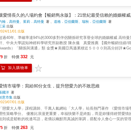
的恐懼，習慣用固定的模式與方法處理焦慮，例如更去討好、更去努力做到他
& &gt;&gt;&gt;我不想再這樣下去了，誰來罵罵我？ &gt;&gt;&gt;男友偷約砲竟在我的床上睡躺滾？ &gt;&gt;&gt;誤當渣男的第三者，
會讓我們把對方越推越遠。⠀試著放過自己吧，相信自己夠好，相信自己不需
的錯！！！ &gt;&gt;&gt;發現閨密老公劈腿，可以戳破嗎？ &gt;&gt;&gt;為什麼男友以前濃情密意，現在對我沒有性慾？ & 以為走進戀愛花
任的力量，會對你的內心帶來支持與穩定，而你終於能夠用新的方法安撫內在
竟是一腳踏入修羅場， 世上牛鬼蛇神何其多， 情字一條路，還在跌跌撞撞連滾帶爬嗎？ 用別人的故事驚醒自己，向每一件荒謬乾杯！ 馬克
讓愛情長久的八場約會【暢銷雋永版】：21世紀最受信賴的婚姻權
用害怕，你很好，我愛你。」⠀那麼，你身邊伴侶對你的愛與肯定，才能成為
釋 ╳ 瑪麗暗黑系插畫 =30 封練愛限時批 ▎馬克教主信手拈來鬼怪事件簿 ▎ ㊣早安午安晚安熱切的眼神沾蜜的嘴唇都只是為了得到你的吻；
約翰．高特曼、茱莉．高特曼
著 、
道格．亞伯蘭斯、瑞秋．亞伯蘭斯
著
中送炭。⠀我們一起，試著理解，溫柔地討好自己，好嗎？──摘自本書內文
關心你的公私事充當你的人生導師，展現處處很罩的模樣也只是為了解開你的胸罩。 & ㊣他現在摸你的頭，是因為之後他想要你摸他的
三采
出版
㊣男人是最專一的生物，廿歲的時候喜歡20歲的女生，卅歲的時候喜歡20歲的
2024/11/01 出版
。 & ㊣你是我女友的話，這個禮物就是我送你的；但今天你不是我女友了，那這個東西也就不是你的。因為當初這是我為了討好你才買
超過40年、準確率達94%的3000多對伴侶關係研究享譽全球的婚姻權威 高特曼博士夫妻 聯手鉅獻 歐普拉、丹尼爾‧席格等名人盛讚暢銷作家 劉
軒、中央大學認知神經科學研究所副教授 陳永儀 真愛推薦 【國外暢銷佳績/得獎紀錄】
Awards）「關係與溝通」類 金獎★美國亞馬遜累積近５０００則高分好評★Goo
一生的對象嗎？● 如何交往多年還能維持熱戀？● 怎麼做才能讓婚姻幸福長久
332
79
折
特價
元
的最重要因素。 高特曼夫妻觀察超過3000段親密關係，他們認為，讓愛情美滿
表達感受、聆聽對方？怎麼聊才能讓感情更甜蜜，又該如何有效化解衝突？ 8個深入
加入購物車
衝突 、 性愛 、 信仰 4個開啟親密對話的溝通技巧表達自己的感受、聊得更
彼此差異的25個面向、了解對方金錢觀的22問……等 我們常聽到「相愛容易
「我願意」或者同床共枕，並不代表你真的了解另一半。那麼，愛情真的是一
觀察到，很少有夫妻或情侶得到指引，學習營造出幸福的生活，這些伴侶在熱
愛情市場學：寫給80分女生，提升戀愛力的不敗思維
只是越演越烈，最後不得不尋求諮商的協助。 因此，高特曼夫妻透過多年的研
張國洋
著
分別是：金錢 、 家庭 、 娛樂 、 夢想 、 信任 、 衝突 、 性愛，以及
創意市集
出版
表一種對話的邀請。在特別安排的約會氣氛，兩人能夠建立親密的交談，讓伴
2023/07/01 出版
為、想法背後的原因。 為何不能好好談話，還要約會？一場不被小孩、責任、
「戀愛大人學」課程講師、千萬人氣網站「大人學」站長熱門著作 《愛情市場學》全新修訂版 約會電影和暖心情歌沒有
最後都有「約會提點」，具體提出這一個主題約會的細節營造，幫助你們讓重
略學分。 優雅比浪漫更重要，幸福快樂不是終點，而是妳懂得經營愛情的努力軌跡。 ▸每一次戀愛，都是相處的練習 這本書並不是吸引力
我們希望八場約會中，你能學到:→認識彼此差異的25題→了解對方金錢觀的2
法則或是鬆軟的枕邊耳語，老僑以幽默而真誠的筆調，搭配令人會心一笑的管
性愛觀→如何共同追求心靈成長→如何在爭吵之後修補關係？ 感情中的細微言
則，並提供穩定關係的雙贏策略。放輕鬆！不是要你改變自我去迎合任何框架
263
巧→專注聆聽的7種小動作→影響關係成敗的4種心態 這本書適合我嗎？我們相
75
折
特價
元
、不合時宜的愛情隔紗理論？ ▸為何你該看這本書？ &bull; 社會環境變遷下，80分的優質女生，反而容易成為戀愛高風險群。 &bull; 大部分的