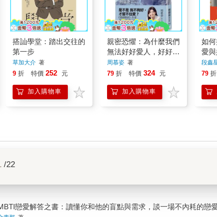
搭訕學堂：踏出交往的
親密恐懼：為什麼我們
如何
第一步
無法好好愛人，好好被
愛與
愛？
別、
草加大介
著
周慕姿
著
段鑫
252
324
9
折
特價
元
79
折
特價
元
79
折
加入購物車
加入購物車
1
/22
MBTI戀愛解答之書：讀懂你和他的盲點與需求，談一場不內耗的戀愛(