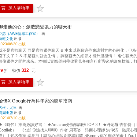
男女□ 剛開始同居的情侶□ 剛訂婚和完婚的新人□ 已結婚數年、希望能深化關
人沒有察覺到，「愛情市場」早就不同於以往。 &bull; 由熟男作者告訴你，男人
麼？→在關係出現摩擦時，能有方向地解決，省去爭吵跟摸索的時間→能持續
加入購物車
鞏固長期關係。 &bull; 理解哪些男人不是適宜的結婚對象。 &bull; 理解妳的男朋友為何遲遲不求
現，能成功化解困境→懂得愛與被愛，自在地展現真實的自己 【本書特色】 ★享譽全球的婚姻權威 高特曼博士夫
希望自己戀愛順利的女性。 &bull; 希望能脫離單身的女性。 &bull; 希望搞
巧，易讀易懂易操作
希望搞懂男人想法的女性。 &bull; 不希望看軟言療癒，想看實用戀愛策略的女性
聊走他的心：創造戀愛張力的聊天術
亞瑟（AWE情感工作室）
著
時報文化
出版
2023/06/20 出版
我不是喜歡聊天 而是喜歡跟你聊天 & 本來以為聊這些會讓對方的心融化，但
沒下文了？ & 不是聊久就會生情， 調整聊天的細節才能升溫感情！ 兩性聊
想像跟你之間的未來。本書以實際舉例帶你看見各種言行所帶來的形象標籤，
解如何與異性聊天、加溫、開話題，最重要的是讓你的心意、優點和可愛能夠更有
332
79
折
特價
元
南 ☑教你有意識的開口，知道自己現在跟對方說的話，會帶來什麼結果 ☑選擇有
聊天的目的不是為了聊天，而是運用談話堆疊形象人設，創造吸引力，讓關係
加入購物車
友」或「很沒話聊」的人設，對留下自身的記憶點完全沒有幫助。 & 關於談感
要做的是關心對方的情緒。因此，「今天會很累嗎？」「那你現在還好嗎？」遠
於邀約 女邀男的重點在於給予綠燈信號，讓他知道「主動約妳，妳會答應」；
「可以」的回覆，再提出更具體的邀約。 & 關於不想只是朋友 有意識地講一
哈佛X Google行為科學家的脫單指南
「你喜歡什麼類型的女／男生啊？」單獨出去時試著突然靠近他小聲說：「欸，
洛根．尤里
著
天技巧 4大情境話題策略：交友軟體、聯誼相親、同學同事、活動聚會 4個網
商周出版
出版
鬆明快的對話 & 懂聊推薦（依首字筆順排序） 席耶娜－條通媽媽桑 張忘形－溝
2021/07/10 出版
控制聊天的節奏和流向： 【有意識的聊天】：學會在尋常的對話裡，不著痕跡
★《時代》推薦必讀好書！ ★Amazon分類暢銷榜TOP 3！ ★丹尼爾‧吉伯特（Dani
對方目前的好感度，順著節奏展開明快又不尷尬的約會邀請。 【深度對話】：
Gottlieb）｜《也許你該找人聊聊》作者 周慕姿｜諮商心理師 洪仲清｜臨床
彼此是否合適，甚至加溫感情。 2.透過聊天吸引異性，讓感情更順利 3.打破
愛）｜知名作家 瑪那熊｜諮商心理師＆脫單顧問 SKimmy你的網路閨蜜｜YouTub