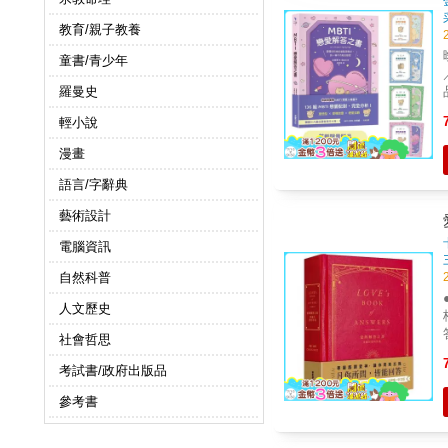
教育/親子教養
童書/青少年
羅曼史
輕小說
漫畫
語言/字辭典
藝術設計
電腦資訊
自然科普
人文歷史
答
社會哲思
考試書/政府出版品
參考書
言。 ||神準見證：它