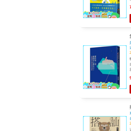
踏
自獨
相愛
的
什