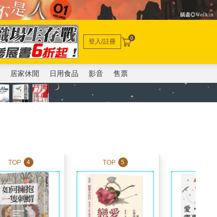
0
登入/註冊
電
居家休閒
日用食品
影音
售票
TOP
TOP
TOP
4
5