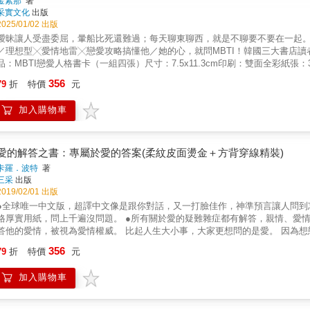
金素那
著
采實文化
出版
2025/01/02 出版
曖昧讓人受盡委屈，暈船比死還難過；每天聊東聊西，就是不聊要不要在一起。只
／理想型╳愛情地雷╳戀愛攻略搞懂他／她的心，就問MBTI！韓國三大書店讀者
品：MBTI戀愛人格書卡（一組四張）尺寸：7.5x11.3cm印刷：雙面全彩紙張
型、NF型、NT型的戀愛處方箋，既可做為提醒，也可當作書籤使用。「每天
356
79
折
特價
元
些好笑有趣的訊息，他都已讀不回，為什麼會這樣？」「本來聊得很開心，怎
友？」讓我們透過MBTI理論，全面解讀16種戀愛體質，找到最適合的另一半
加入購物車
到臺灣，MBTI已成為最流行的性格測驗，除了常見的I（內向）人、E（外向）
斷）、P（感知），以上這八個傾向形成現今的16型人格理論。然而，MBTI
職場，若將MBTI用於親密關係中，反而更能讓我們了解彼此的性格和戀愛方式
群，完全分析！本書用淺顯易懂的方式介紹16種MBTI性格，搭配可愛療癒的
愛的解答之書：專屬於愛的答案(柔紋皮面燙金＋方背穿線精裝)
想型等，提供具體建議和解決方案，為你量身定制戀愛攻略；更列出各類型的甜
卡羅．波特
著
愛、不愛時也能瀟灑離開的ESTP vs. 一旦戀愛就是直奔結婚去的ISTJ 以甜
三采
出版
ISFP 注重賞心悅目外表的ISTP vs. 重視精神交流的INFJ 幻想白馬王子和
2019/02/01 出版
一個測驗，而是一套幫助我們理解自己和他人的工具，讓我們在彼此的信任中
●全球唯一中文版，超譯中文像是跟你對話，又一打臉佳作，神準預言讓人問到忘
格厚實用紙，問上千遍沒問題。 ●所有關於愛的疑難雜症都有解答，親情、愛情
他的愛情，被視為愛情權威。 比起人生大小事，大家更想問的是愛。 因為想戀愛/戀愛中的人，總有許多大小問題，亟欲得到答案。 那種悶在
心裡、一下又找不到人傾訴的狀況，你肯定遇過。 但不用擔心這樣的狀況會發
356
79
折
特價
元
適用於愛的解答之書。 & 所以你在戀愛上的疑難雜症，舉凡：「我該跟這個人
嗎？」、「他是不是有外遇？」 「他是不是心情不好？」、「他是不是難相處」.
加入購物車
心，愛的解答之書仍秉持打臉又精闢又帶點哲學意味的答案。 不管你有什麼問
真的都知道|| 見證一：非常欣賞一位認識很久的朋友，但很明顯感受到對方只把自己當好朋友，問問《愛的解答之書》， 得到
的答案是「別去蹚這渾水」。我就徹底打消這念頭！ 見證二：我還在猶豫該不