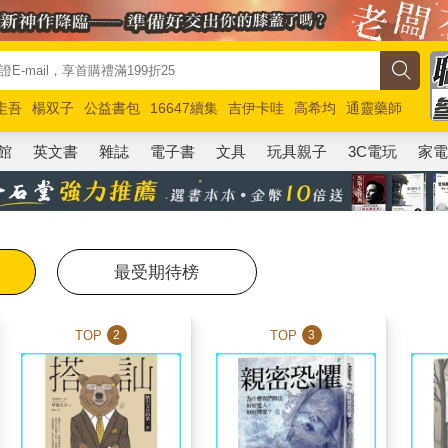
圭吾
楊双子
公益書包
16647續集
吉伊卡哇
高希均
通靈藥師
路邊攤新作
馬斯克
玩具總動員5
超慢跑
館
英文書
雜誌
電子書
文具
玩具親子
3C電玩
家
最受期待榜
TOP
TOP
2
3