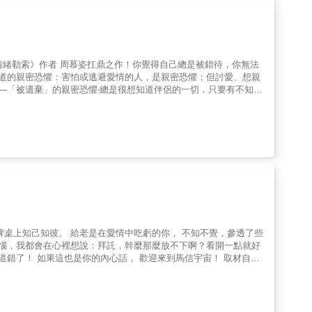
我今天是否該繼續跟他見面？」「我們今年能有結果嗎？」 4.當你
當你覺得是時候了，就打開《愛的解答之書》，那一頁就是你的答
唯一中文版本，原文的唯一正解。 &rarr;送禮自用兩相宜：多人使用能炒熱氣
情緒勒索》作者 周慕姿扛鼎之作！你覺得自己總是被錯待，你無法
、我所不知道的親密恐懼：害怕或逃避愛情的人，是親密恐懼；但討愛、想親
─「被遺棄」的親密恐懼‧總是很想知道伴侶的一切，只要有不知道
提出希望女友調整的小建議，沒想到女友崩潰地說我為什麼不能無條
前兩周，和別人上床，且是在新家主臥房，彷彿刻意要親手毀掉自己的幸福。
密恐懼的惡性循環親密恐懼，是來自童年時父母未給予我們足夠的
密關係時，一旦出現壓力或衝突，我們很容易用戰、逃、僵或討好的「生存策
對「生存策略」的依賴，自我價值更低落，最終，我們離渴盼的愛越
關係裡幸福慕姿心理師以心疼的口吻述說：「我寫下《親密恐懼》，
個坎。」她期盼讀者們能藉由本書，開啟親密關係裡不同於以往的嶄
愛與歸屬，也能好好愛人，好好被愛。六種親密恐懼，形成重複的愛
發現我不好：害怕不夠好的恐懼三、我不能完全信任人：會被背叛、
想吞噬我：「失去自我」的恐懼六、「永遠得不到想要的愛」的親密
播；知名節目主持人）撰推薦序。◎張曼娟（作家）、陶晶瑩（藝
創辦人兼總編輯）、蔡詩萍（作家；台北市文化局長）、鄧惠文（精
序排列）◎給在親密恐懼中的你我有的時候，我們會在愛中掙扎，感
宇宙！ 取材自青
兩人之間夠好，會不會哪天就糟了，若現在不夠好，是不是他沒有這
得相信，內心那個唱衰魔人總是會挑剔自己，讓我們心裡，只想往自
言一行，擔心他覺得我們不夠好，但又生氣著他對我們的不夠注意與
說什麼，真的都沒有用。我們聽不到對方說的，只一直反覆咀嚼內心