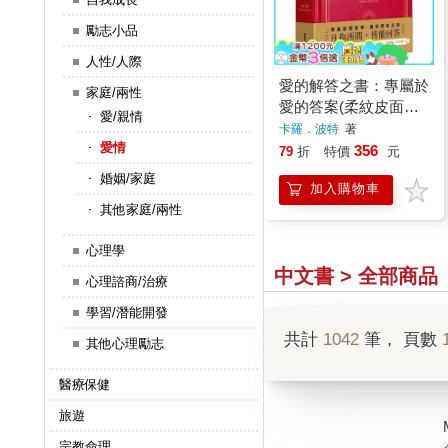
勵志小品
人性/人際
愛的解答之書：專屬於
家庭/兩性
愛的答案(柔紋皮面燙
愛/親情
金＋方背穿線精裝)
卡羅．波特
著
愛情
356
79
折
特價
元
婚姻/家庭
加入購物車
其他家庭/兩性
心理學
中文書 > 全部商品
心理諮商/治療
學習/潛能開發
共計
1042
筆， 頁數
其他心理勵志
醫療保健
旅遊
宗教命理