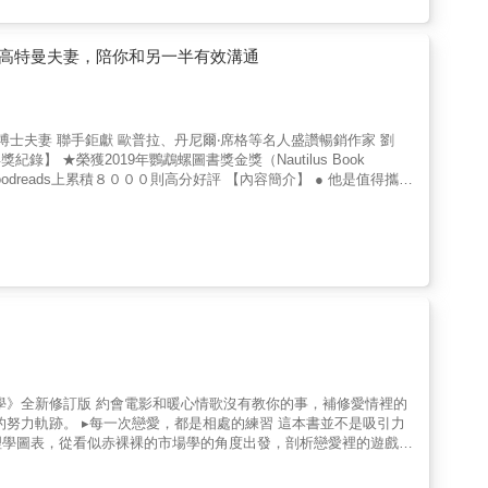
想要的，或是更為控制對方，但最終，那都不是我們真正的樣貌，也
要草木皆兵，或許這真的不是容易的事情，但是只要你願意相信，信
惶惶不安的自己，終於可以跟你內心的小女孩／小男孩說：⠀「你不
威高特曼夫妻，陪你和另一半有效溝通
你生活中的錦上添花，而不再是你永遠捨不得用，卻又視之如命的雪
小頭。 &
女生，五十歲的時候喜歡20歲的女生，七老八十喜歡的，依舊是20
的，現在我不需要討好你了，所以請你把那個東西還回來。 速解通常不是最佳解 祝福你，得到你想要的 &
 ★榮獲2019年鸚鵡螺圖書獎金獎（Nautilus Book
dreads上累積８０００則高分好評 【內容簡介】 ● 他是值得攜手
？ 親密關係的品質，是決定我們身體健康、情緒狀態，及工作表現
長久的祕訣其實不難，就是「好好約會」! 約會時該聊什麼？如何
彼此內心需求的話題金錢 、 家庭 、 娛樂 、 夢想 、 信任 、
深入、幫助伴侶敞開心胸、表達同理 8種讓感情更融洽的活動設計看見
，相處難」，這話可能道盡不少伴侶的心聲，因為，就算兩人承諾
場擲硬幣的冒險嗎？全球婚姻權威約翰高特曼夫妻從多年的臨床研究
戀期後，常常不知道如何對談、溝通、發問，遇到磨合跟衝突上常常
究，首先找出伴侶生活中最常發生困難和衝突的場域，這八個領域
信仰。接著，高特曼博士以八個主題，設計八場親密的約會，每一場約會代
侶與你分享他內心真正的想法。這樣的對話讓你明白他的信念、行
家務打擾的約會才能讓談話深入，需要被了解。每一場約會章節的
教你的事，補修愛情裡的
要談話變得不無聊、不是爭吵、而是一場關係變得更緊密的約會。
8題→如何一起追求人生樂趣→如何在雙方皆有安全感地說出彼此的
理學圖表，從看似赤裸裸的市場學的角度出發，剖析戀愛裡的遊戲規
語、表達和動作占重要地位，而你可以怎麼做？→親密對話的4種技
，而是更加仔細思考，你所堅持的是自我價值的提升，還是祖輩傳
信，如果你處於下列狀態，都需要本書：□ 考慮是否要認真交往的