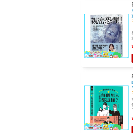
下，我
案
放送
什
點
信鬼
暈
構，