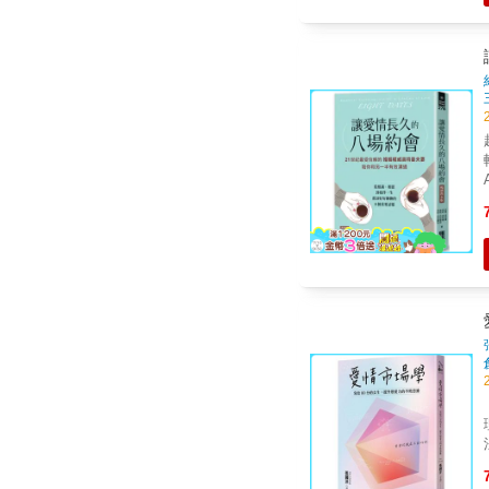
白地分開！ 
都是我
園，
神開
歲的女生
理性策
授