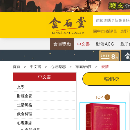
國中自修評量
東野
唯紅花綻放
奧德賽
會員獎勵
中文書
動漫ACG
親子
首頁
＞
中文書
＞
心理勵志
＞
家庭/兩性
＞
愛情
中文書
暢銷榜
文學
財經企管
TOP
1
生活風格
飲食料理
心理勵志
自我成長