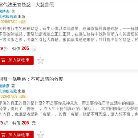
當代法王答疑惑：大慧普照
盧勝彥
著
真佛般若藏
出版
2026/07/09 出版
面對修行中的種種疑惑，蓮生活佛以深厚證量、經藏依據與實修經驗，一一解
不僅破除迷惑，更幫助讀者建立正知正見，在佛法修持中找到清晰方向與證悟契
一書出版之後，出奇的引起大轟動。很多讀者紛紛來信，並且提出新的疑惑，
是本書的出版因由。這本書的出版對於學佛修行是有很大的幫助，但願，所有
205
79
折
特價
元
「出大名」、「世俗事業」。其實凡夫眾生，要找的是大善知識，是證悟透澈
看。本書作者以：無瞋無怨、悲心大發、分析正理、取證經藏、自證自知的原
加入購物車
惑」？「佛制與現世之衝突」？等等等等疑惑，逐條逐項一一剖析，次第分明
來佛」也！請對本書，閱之再三，必有證悟。
指引一條明路：不可思議的救度
盧勝彥
著
真佛般若藏
出版
2026/07/09 出版
學佛的真正的目的是什麼? 不是要你見神見鬼，而是要你在日常生活中的細節，
賢僧，得到了「覺悟」， 在人生上得到真正的「解脫」。 本書附贈蓮生活佛
的內容，會讓讀者讀到「奇蹟」。其實「奇蹟」就是不可思議，讓人想不透，
在讀者的眼前目前的世界上，很難找到像作者這一一號的人物了。因為他本人
205
79
折
特價
元
神祕經驗寫了出來。然而經過作者「指引一條明路」的人，都會「不可思議」
世，也能指引你一條明路，讀者要記得，人生短暫，時日無多，人間憂苦，天
加入購物車