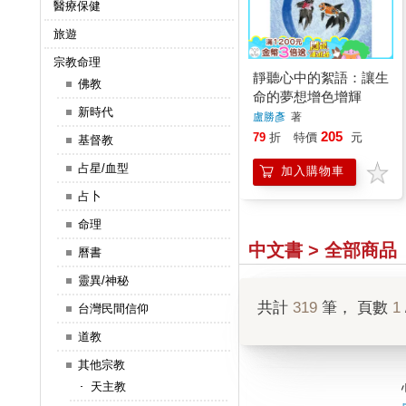
醫療保健
旅遊
宗教命理
靜聽心中的絮語：讓生
佛教
命的夢想增色增輝
新時代
盧勝彥
著
205
79
折
特價
元
基督教
占星/血型
加入購物車
占卜
命理
中文書 > 全部商品
曆書
靈異/神秘
共計
319
筆， 頁數
1
台灣民間信仰
道教
其他宗教
天主教