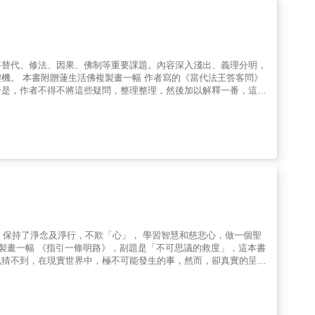
答替代、修法、因果、佛制等重要課題。內容深入淺出、義理分明，
機。 本書附贈蓮生活佛複製畫一幅 作者寫的《當代法王答客問》
於是，作者不得不將這些疑問，整理整理，然後加以解釋一番，這就
的修行者，珍視這本書。凡夫眾生，一般反而去追求「蓋大廟」、
，明心見性，融會貫通佛法，一切無礙的尊者。讀者且拭亮眼睛仔細
則來回覆「替代」？「殺生」？「盧師尊的書中矛盾」？「修法疑
，義理了然，至於微細之地歩，書中有更多精闢的陳述，將利益「未
 保持了淨念及淨行，不欺「心」， 學習智慧和慈悲心，做一個聖
複製畫一幅 《指引一條明路》，副題是「不可思議的救度」，這本書
也猜不到，在現實世界中，極不可能發生的事，然而，卻真實的呈現
就是一大堆的神話，一大堆的奇蹟，他一向毫不避諱的將親身經歷的
的獲得了奇蹟般的救度，這些救度都是有憑有據的。作者能救人救
涯何處可消愁？不如找作者的書。他會指引你一條光明路。