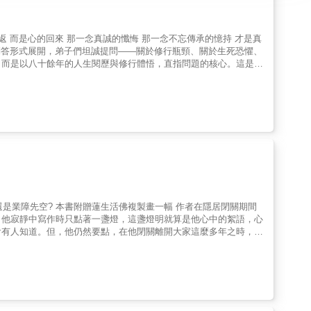
 而是心的回來 那一念真誠的懺悔 那一念不忘傳承的憶持 才是真
以問答形式展開，弟子們坦誠提問——關於修行瓶頸、關於生死恐懼、
，而是以八十餘年的人生閱歷與修行體悟，直指問題的核心。這是一
—無論走得多遠，心，永遠可以回來。心的歸來，是修行唯一的遠
還是業障先空? 本書附贈蓮生活佛複製畫一幅 作者在隱居閉關期間
。他寂靜中寫作時只點著一盞燈，這盞燈明就算是他心中的絮語，心
會有人知道。但，他仍然要點，在他閉關離開大家這麼多年之時，或
燈，就是在告訴大家什麼是身清淨、口清淨、意清淨，什麼是「真
大家都知道這一世只是借這幻軀來修持，修行就是消業障，身子就是
真的成就了。他希望就算是幻軀壞了，生命不再了，大家幻軀也聚在
家精進修行的期待。