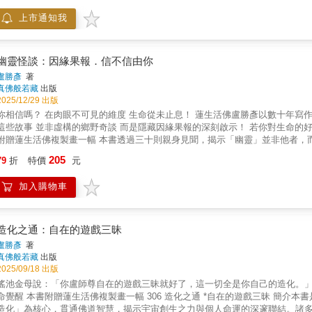
是真真實實現現實社會上演，信不信就由您。
上市通知我
幽靈怪談：因緣果報．信不信由你
盧勝彥
著
真佛般若藏
出版
2025/12/29 出版
你相信嗎？ 在肉眼不可見的維度 生命從未止息！ 蓮生活佛盧勝彥以數十年寫
這些故事 並非虛構的鄉野奇談 而是隱藏因緣果報的深刻啟示！ 若你對生命的好
附贈蓮生活佛複製畫一幅 本書透過三十則親身見聞，揭示「幽靈」並非他者，
吊客鬼的業力追索，都在提醒我們：每一個念頭、每一個行為，都在編織命運
205
79
折
特價
元
驚異中體悟——放下執著，方能超越恐懼看清因果，才能真正自由
加入購物車
造化之通：自在的遊戲三昧
盧勝彥
著
真佛般若藏
出版
2025/09/18 出版
瑤池金母說：「你盧師尊自在的遊戲三昧就好了，這一切全是你自己的造化。」 
命覺醒 本書附贈蓮生活佛複製畫一幅 306 造化之通 *自在的遊戲三昧 簡
造化」為核心，貫通佛道智慧，揭示宇宙創生之力與個人命運的深邃聯結。諸