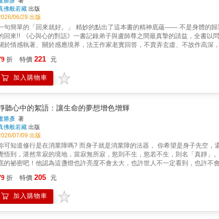
盧勝彥
著
真佛般若藏
出版
2026/06/29 出版
一句簡單的「回來就好。」 精妙的點出了這本書的精神底蘊—— 不是身體的歸返
的回來!! 《心與心的對話》一書記錄弟子與盧師尊之間最真摯的請益，全書
關於情感執著、關於感應境界，法王作家老實回答，不賣弄玄虛、不故作高深
本值得一讀再讀的書，不僅因為它解答了修行的疑惑，更因為它讓我們看見—
221
79
折
特價
元
方！本書附贈蓮生活佛複製畫一幅
加入購物車
靜聽心中的絮語：讓生命的夢想增色增輝
盧勝彥
著
真佛般若藏
出版
2026/07/09 出版
你可知道修行是在消業障嗎? 而身子就是消業障的法器， 你希望是身子先空，
覺悟到，湛然常寂的境地，當寂無所寂，慾則不生，慾若不生，則名「真靜」
底的祕密吧！他認為這盞燈也許亮度不會太大，也許世人不一定看到，也許不
未來永遠不再見面之時，或互道珍重再見的時候。在黑暗之中，他點的這一盞
205
79
折
特價
元
靜」，他希望將心中的秘密述說，要讓大家有亮光。作者與弟子們年齡彷彿，
消業障的法器，當業障空了，身子也空了，一點羈絆也無了，就真的自由了，
加入購物車
一起，互相扶持，天涯共相伴，人間天上。這就是他寫此書分享心得、鼓勵大