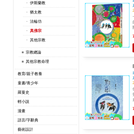
伊斯蘭教
猶太教
法輪功
真佛宗
其他宗教
宗教總論
其他宗教命理
教育/親子教養
童書/青少年
羅曼史
輕小說
漫畫
語言/字辭典
藝術設計