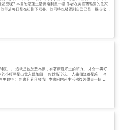
甚麼呢? 本書附贈蓮生活佛複製畫一幅 作者在美國西雅圖的住家
，他等於每日是在松樹下寫書。他同時也發覺到自己已是一棵老松
有意義的法。《松樹下的問答》，也就是作者每日一篇的問答集，是
帶給弟子們在三十七道品中，最重要「八正道」中的正念。作者也願
脫離「苦海」。期望大家都有益，也能體會到人生的真諦。
到底。」 這就是他慈悲為懷，有著廣度眾生的願力。 才會一再叮
中的小叮嚀是出世入世兼顧， 你我當珍視。 人生相逢都是緣， 今
逢更難得！ 新書且看且珍惜!! 本書附贈蓮生活佛複製墨寶一幅 作
。願一切眾生，得寶海身，見皆獲益，無空過者。願一切眾生，得虛
第二願——希望眾生有法寶，得利益。第三願——希望眾生有空心，
行，痛苦肯定不會自己停止。」，然而如何修行呢? 作者又說「如
到達目地。」所以，一定要有上師。這本書就是一位實修成就具德慈
領受「智慧」佛性的教法，並如何如實的修持這個教法，最後能夠證
卻是對讀者殷切的呼籲、大大的警示，切莫輕忽。