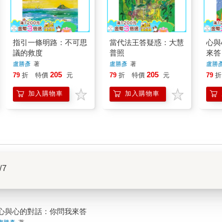
指引一條明路：不可思
當代法王答疑惑：大慧
心與
議的救度
普照
來答
盧勝彥
著
盧勝彥
著
盧勝
205
205
79
折
特價
元
79
折
特價
元
79
折
加入購物車
加入購物車
/7
心與心的對話：你問我來答