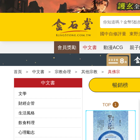
國中自修評量
東野
唯紅花綻放
奧德賽
會員獎勵
中文書
動漫ACG
親子
首頁
＞
中文書
＞
宗教命理
＞
其他宗教
＞
真佛宗
中文書
暢銷榜
文學
財經企管
TOP
1
生活風格
飲食料理
心理勵志