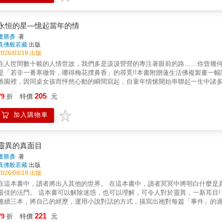
永恒的星—憶起當年的情
盧勝彥
著
真佛般若藏
出版
2026/03/19 出版
在人世間數十載的人情世故，我們多是汲汲營營的專注著眼前的路……你曾幾何
是「若非一番寒徹骨，哪得梅花撲鼻香」的尋覓!!本書附贈蓮生活佛複製畫一
稚園裡，因同桌女孩而怦然心動的瞬間寫起，自童年情愫開始串聯起一生中諸
侶的深厚因緣。然而，這並非一本單純的回憶錄。它的精妙在於「以情說法」
205
79
折
特價
元
機！真正的修行並非始於否定情感，而是通過深刻體驗情感的虛幻無常。所以
獲的密語—「魯拉穆塔」（合一），就是自然昇華為對永恆「合一」的追求！
加入購物車
探索者，它則提供了一個從全然的生命體驗，走向內在覺悟的深刻範式」。
靈異的真面目
盧勝彥
著
真佛般若藏
出版
2026/08/19 出版
在這本書中，讀者將出入其他的世界。 在這本書中，讀者冥冥中將明白什麼是
最佳的法門。 這本書可以解除迷惑，也可以理解，可令人對於靈異，一新耳目! 
連續三本，將自己的經歷，運用小說對話的方式，描寫出祂對每篇「事件」的
夠了解人類的輪迴，人類的生前死後，一切因因果果，甚至道破宇宙生命的真
221
79
折
特價
元
因為那需要親身的經歷，那需要在神奇之中又能洞悉，需要在平凡之中又有異