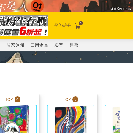
0
登入/註冊
電
居家休閒
日用食品
影音
售票
TOP
TOP
TOP
4
5