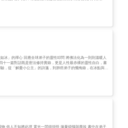
是造化使然。二、 生命之通：修行者突破肉身局限，證得五眼六
度眾，ㄧ如棋局中「過河卒子」勇往直前。作者以一步一腳印實修體
化。
動如冰」的禪心 回應全球弟子的靈性叩問 將佛法化為一則則溫暖人
，四十一篇對話既是密法修持實錄，更是人性最赤裸的靈性自白，書
體驗，從「解憂小公主」的詩箋，到肺癌弟子的懺悔錄，在冰點與沸
循「灌頂淨業」的指引，破除功利執念。修行者，能在「法身隨行」
喻。當世界喧囂如瀑，本書恰似一盞冰雕心燈，通透、凜冽，卻蘊藏
靈物 俗人不知將此埋 電光一閃得領悟 拋棄煩惱與塵埃 書中在弟子