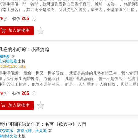
與蓮生活佛一問一答間，就可讓您得到自己覺悟真理、脫離「苦海」， 您還遲疑
（南山雅舍），其四周全是松樹。所以從他的書房，望出去，全是筆直的巨松
樹，不畏懼什麼了。自勉每天做一點有意義的事，寫一點有意義的文章，修行
205
79
折
特價
元
在松樹下書房所回答弟子的提問，因而得名。他無非盼望這些問題的解說，能
這本《松樹下的問答》，能給有緣的眾生，得到自己覺悟真理的解脫，讓眾生
加入購物車
凡塵的小叮嚀：小語篇篇
盧勝彥
著
真佛般若藏
出版
2025/01/20 出版
蓮生活佛說:「我會一世又一世的等你， 就算是愚鈍的凡俗有情眾生，我也會等
囑，深怕眾生再陷苦海。 在他眼裡， 凡塵中點點滴滴， 無一不是佛法！ 他書
生能與法王相逢， 他說不是初相見， 而是， 久別重逢！ 人身難得， 與法王重
者想到《華嚴經》的一段話：「願一切眾生，得智藏身，於不死界，而得自在
205
79
折
特價
元
空身，世間惱患，無能染著。」所以他第一願——希望眾生有智慧，得自在。
得無惱。因此成為他寫本書的緣起。面對人生的苦、空、無常，作者說「若不修
加入購物車
果沒有師父的指引，就像盲人摸象，同時會走很多的冤枉路，怎麼繞，也無法
心的上師，引導讀者如何從一個「無明」的自己走向「明」的境界，又如何去
得：無上正等正覺的過程。本書雖然作者認為是對於凡塵中的你我小小叮嚀，
南無阿彌陀佛是什麼：名著《歎異抄》入門
高森顯徹、高森光晴、大見滋
著
橡樹林文化
出版