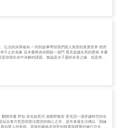
作、弘法的深厚修為 一則則故事帶領我們踏入無形的真實世界 然而
奇不止於表象 這本書將為你開啟一扇門 看見超越生死的實相 本書
而是你我生命中未解的課題。無論是水子靈的未竟之緣、或是喪門
的網。蓮生活佛以慈悲之筆，將玄奇化為修行路上的明燈，讓我們在
翻開本書 即知 造化如長河 遊戲即般若 更見證一場穿越時空的生
介本書是結合東方哲思與密法實證的精心之作，是作者蓮生活佛以「因緣
多看似驚人的奇蹟，背後的脈絡是宿世的積累與樸實的修行功夫。書