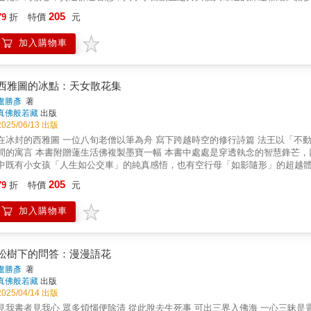
中從三個面向來開示造化之通：一、 自然之力：天地化育萬物的本源，一切都
205
79
折
特價
元
通、明點無漏的超越性智慧。 三、 自在三昧：勘破無常幻相，於紅塵中遊戲
悟，引領著各式根器的弟子在菩提道上前行，娑婆人間因此有了轉濁為淨的造
加入購物車
西雅圖的冰點：天女散花集
盧勝彥
著
真佛般若藏
出版
2025/06/13 出版
在冰封的西雅圖 一位八旬老僧以筆為舟 寫下跨越時空的修行詩篇 法王以「不
間的寓言 本書附贈蓮生活佛複製墨寶一幅 本書中處處是穿透執念的智慧鋒芒
中既有小女孩「人生如公交車」的純真感悟，也有空行母「如影隨形」的超越
點間，照見眾生本具的佛性光明。這是一本給現代人的心靈地圖：迷茫者，可
205
79
折
特價
元
的承諾中，堅定菩提初心。文學愛好者，更將醉心於「淚珠如親吻」的詩性隱
融化所有困惑的慈悲溫度。
加入購物車
松樹下的問答：漫漫語花
盧勝彥
著
真佛般若藏
出版
2025/04/14 出版
見我書者見我心 眾多煩惱便除清 從此脫去生死事 可出三界入佛海 一心三昧是