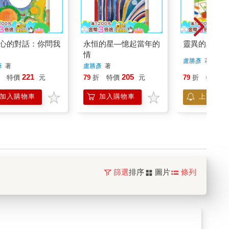
心的對話：你問我
永恒的星—憶起當年的
靈異的真面目
情
盧勝彥
著
彥
著
盧勝彥
著
221
205
2
特價
元
79
折
特價
元
79
折
特價
加入購物車
加入購物車
上市通知
篩選
排序
圖片
條列