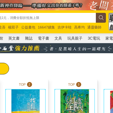
圭吾
楊双子
公益書包
16647續集
吉伊卡哇
高希均
通靈藥師
路邊攤新作
馬斯克
玩具總動員5
超慢跑
館
英文書
雜誌
電子書
文具
玩具親子
3C電玩
家
TOP
TOP
2
3