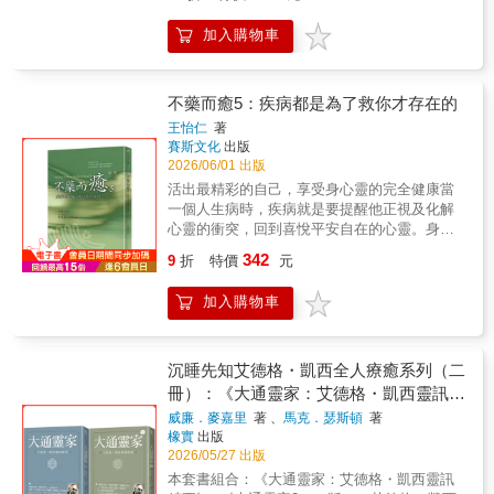
卡）》《魔法防禦術：除咒、護盾、逆襲，打
化。二〇〇六年時，她因為器官衰竭而陷入昏
開個人能量護罩》保護住家、破解咒術、靈魂
迷，醫師搶救後即將宣布不治。就在急救的過
加入購物車
療癒與復原逆轉惡意魔法攻擊的能量防身術★
程中，她去到了一個無時間性的世界，感受到
魔法圈大師級經典著作★Amazon讀者評價4.5
自己與宇宙萬物融為一體，全然被無條件的愛
顆星，超過1700位評論推薦★魔法修行者、身
包圍，毫無痛苦。那經驗深深影響了她的人
體能量工作者必備防護結界真正的魔法師，除
不藥而癒5：疾病都是為了救你才存在的
生。當她的靈魂再度回到身體之中，睜開眼
了會使用白魔法，更要懂得如何防禦黑魔法，
睛，末期癌症竟在三天內奇蹟般不藥而癒。重
王怡仁
著
了解攻擊者的心態，甚至知道使用攻擊性魔法
賽斯文化
出版
返人世的艾妮塔，在這本書中鉅細靡遺地敘述
的後果。這是一本超實用的魔法書，作者將世
2026/06/01 出版
了她經歷到怎樣的死後世界，以及重生的她想
界各地、東方西方的傳統魔法訓練集其大成，
要分享給人們的生命訊息。【艾妮塔的療癒訊
活出最精彩的自己，享受身心靈的完全健康當
其中包含：來自歐洲民間的魔法，非裔美國人
息】「我的經驗使我深深相信，每個人都有自
一個人生病時，疾病就是要提醒他正視及化解
的胡督魔法，以及喜馬拉雅譚崔巫術等等魔法
我療癒與助人療癒的能力。當我們觸碰到內在
心靈的衝突，回到喜悅平安自在的心靈。身體
傳承。本書用非常精簡的方式，將保護自己、
浩瀚無垠的整體時，疾病就會離開身體。」
的改變絕對不是為了讓人受苦，而是要以生理
342
保護他人、保護場域的法術，都儘可能囊括其
9
折
特價
元
「想要吸引正面的事情不是光靠心情愉快就可
的改變提醒人要學習對焦在心靈，並以最適當
中。無論是施術者的魔法失誤所造成的障礙，
以了。我一定要強調，我們對自己的感受才是
的狀態快樂生活。瞭解疾病對你的提醒，並消
還是來自糾纏不休的靈體干擾，抑或來自其他
加入購物車
決定人生狀態最重要的指標！忠於自己的感覺
融內在的心靈衝突，就能再次擁有健康。★內
魔法師和巫師的蓄意攻擊，任何修習魔法的
比努力保持正面的心情更重要！」「我發現當
容簡介活出最精彩的自己，享受身心靈的完全
人，甚至是身體能量的工作者，都可以從此書
我能夠放手，當我能夠拋開我相信與不相信的
健康從身心靈健康的觀點來看，急性病是為了
中，獲知必要的能量防護方法。如何辨識受到
事情，當我能夠打開自己接受所有可能的時
排除負面能量，慢性病則都是性格造成的。當
沉睡先知艾德格・凱西全人療癒系列（二
魔法攻擊・最近似乎厄運連連、諸事不順・發
候，才能變成最強的自己。為了達到真正的療
一個人生病時，疾病就是要提醒他正視及化解
冊）：《大通靈家：艾德格・凱西靈訊精
生交通事故，甚至幾天內發生了好幾回・拿在
癒，我必須拋開被療癒的需要，好好享受並相
心靈的衝突，回到喜悅平安自在的心靈。身體
要》、《大通靈家2（二版）：艾德格・
你手中的東西無故破裂或東西掉落・無來由聞
威廉．麥嘉里
著 、
馬克．瑟斯頓
著
信人生的過程。」「以前我總是在追尋，覺得
對人是充滿善意的，身體的天職就是保護你。
橡實
出版
到有東西腐爛的氣味・頭皮繃緊的頭痛，集中
凱西療癒精要》
自己必須去做、去爭取、去達成什麼事。但是
即使順隨年齡的增長身體會有某些改變，但身
2026/05/27 出版
在頭的同一側，指出了攻擊過來的方向・睡覺
追尋源於恐懼－－我們害怕不能擁有自己真正
體的改變絕對不是為了讓人受苦，而是要以生
時感覺被壓床，或睡醒後發現身體無來由的瘀
本套書組合：《大通靈家：艾德格・凱西靈訊
想要的東西。現在我不再追求任何事情，我不
理的改變提醒人要學習對焦在心靈，並以最適