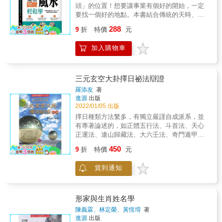
為商鋪帶來長期的生意興隆!
讓您充分了解自己的潛藏能量和人生的際遇變
頭」的位置！想要讓事業有個好的開始，一定
化， 亦可掌握與他人的互動與應對模式。 ※內
要找一個好的地點。本書結合傳統的天時、地
容特色※ 以圖像和宮廷人物及直白用語取代專
利、人和三個因素與現代商業管理學：天，指
288
9
折
特價
元
有名詞，讓每一顆星和宮位都有全新的面貌，
時運，體現於商業及市場行情；地，指地理環
並以淺顯的說明和各式圖表， 讓原來的古老學
境和位置等恰當的安排和配合；人，指處事方
加入購物車
問變成一套立體的「人生曲線說明書」，入門
法和購物人群複雜的心態特徵。從這三方面對
者、研究者、甚至企業人資都能很快的掌握重
店鋪的性質、顧客、交通、位置等商業風水因
點。
素進行分析，既開示風水玄奧，又闡明經營規
律，讓你的事業蒸蒸日上！經商店鋪的風水選
三元玄空大卦擇日祕法辯證
址，應當選擇一個能保證商家精力旺盛的環
羅添友
著
境，如此不但便於招攬顧客、利於買賣，而且
進源
出版
能給商鋪帶來長期的生意興隆!一、商鋪求吉選
2022/01/05 出版
址二、商鋪外觀與命名三、行業風水四、開門
擇日種類方法繁多，有獨立嚴謹自成派系，並
納氣五、門廳風水六、裝飾招財看完這六章，
有專著論述的，如正體五行法、斗首法、天心
讓你成為風水大師，讓你的生意一飛衝天!
正運法、連山歸藏法、大六壬法、奇門遁甲
法、太乙神數法、演禽星宿法、七政四餘弧角
450
9
折
特價
元
天星法、紫白飛星法、周易演卦法、董公建除
法、律呂法、烏兔九星法等等。也有簡簡單單
貨到通知
幾頁紙就能完成的擇日方法，如四局龍運、八
仙會局、五鬼運財、破軍飛星、天根月窟、走
馬六壬、通天竅、納甲等等，累計有一百二十
多種。在我們茂名市地區，但凡敢開日館擇日
形家與生肖姓名學
評課的，隨便一個日師最少都會十多種擇日方
陳義霖、林定榮、黃恆堉
著
法，否則難於立足。當然一些擺街邊或者行走
進源
出版