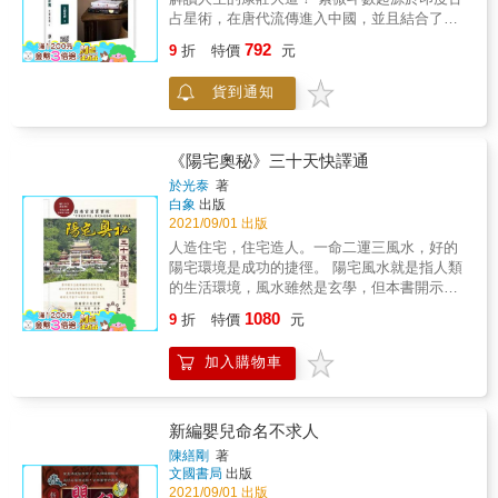
曆，堪稱為居家、公司行號、各式商店的必備
占星術，在唐代流傳進入中國，並且結合了易
生活寶典，也是開運招財的最佳參考書。 &
經，取占星術的數理邏輯，易經對萬物自然循
792
9
折
特價
元
環的道理，以中醫用季節跟時辰對人的分類方
式，將人分成144種，再加上對時空環境的分
貨到通知
析，以一個命盤整合出【人、事、時、地、
物】命理預測之術的基本元素。 形成於北宋，
完成於明清，透過千年的經驗與資料收集，形
成一個人生的數據資料庫，而此資料濃縮於一
《陽宅奧秘》三十天快譯通
張命盤，形同我們的人生健康檢查表，以及人
於光泰
著
生的指南地圖。 而生辰是解開這張圖的密碼，
白象
出版
透過生辰的排列還原這張命盤，透過命盤我們
2021/09/01 出版
可以解讀出古人千年來為我們留下的龐大數
人造住宅，住宅造人。一命二運三風水，好的
據，讓我們只要能解讀這張圖表就可以解讀出
陽宅環境是成功的捷徑。 陽宅風水就是指人類
自己人生的路途。 本書特色 1.《ISZN國際紫微
的生活環境，風水雖然是玄學，但本書開示其
學會》與《小澂寶人文講堂》創辦人大耕老
中科學、人文學、環境學、心理學、地理學等
1080
師，開創新時代紫微斗數的現代化應用學程，
9
折
特價
元
部分理論。本書第一章「陽宅基礎」介紹陽宅
集結紫微斗數現代實用技巧之作！ 2.想瞭解紫
各種分類、天干地支、河圖洛書、先後天八
微斗數各宮與星系相互關係的你，絕不能錯過
加入購物車
卦、羅盤構造、各類九星、地理入門方法等。
的完整教科寶典！ 3.內附專屬APP與應用資
第二章「論外部局勢」說明四勢與龍、砂、
訊，即學即用，追隨老師的腳步在紫微學習的
穴、水及古籍中的各種形煞。第三章「論內部
領域時時刻刻自我提升！
局勢」說明門戶、客廳、廚房、樓梯、庭園
新編嬰兒命名不求人
等。第四章「八宅法」介紹理氣法基本功，內
陳繕剛
著
外六事等。第五章「紫白飛星」介紹生、旺、
文國書局
出版
退、煞、死定義，與宅山、大運、流年等交錯
2021/09/01 出版