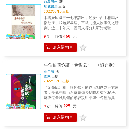
前島熊吉
著
惠醫師 高雄陳冠浤博士 & &
病因，除了生理、心理上的問題外，和居家的
瑞成書局
出版
風水環境也有很大的關聯，如居住在密不通風
2022/05/19 出版
的地下室，或家中存在著陰暗潮濕的嚴重濕
本書於民國三十七年譯出，述及中西手相學及
氣︙︙等問題。 這些由居家環境不良所產生的
指紋學，並包羅易理、三教九流人物事例之研
疾病問題，都不是僅藉由扎針或服用中藥，就
判。近二十年來，經同人等分別研討考驗，咸
可以完全解決的，必須要找到風水致病的真正
認推闡縝密，立論準確。
450
病因，並解決風水失調及煞氣的問題，才有辦
9
折
特價
元
法直截根源，做到徹底斷根。這也是在說明在
治療疾病上，必須要先掌握疾病發生的原因，
加入購物車
才不會只是做到治標而無法治本，這一點可以
當作讀者及醫者的參考。 &
牛伯伯陪你讀〈金鎖賦〉、〈銀匙歌〉
黃崇城
著
國家
出版
2022/05/10 出版
〈金鎖賦〉和〈銀匙歌〉的作者相傳為麻衣道
者，是他在華山石室裏傳授給陳希夷的秘法。
麻衣道者以具體的形容說明相學中各種深具意
義的記號，以及這些記號可能帶來的禍福吉
225
9
折
特價
元
凶，並將相人之學提升到心地法門的高度。只
要後人能用心學習並瞭解其中的奧妙，誠心修
加入購物車
正，就如同本來被堅硬的金質鎖鏈束縛的人，
因為取得了開鎖的鑰匙，得以邁向無憂無慮、
無牽掛的未來。〈金鎖賦〉只有四百四十八個