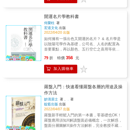
福。同時也瞭解要如何幫忙別人補漏洞。 &
開運名片學教科書
何榮柱
著
宏道文化
出版
2022/04/20 出版
如何擁有一張出色又開運的名片？ & 名片學是
以陰陽宅學作為基礎，公司名、人名的配置為
首要重點，再以顏色、五行空亡之喜用等依
據，而發展出的一門現代玄學。 & 命理大師何
356
79
折
特價
元
榮柱以數十年精研易經五行學的實例經驗，融
合繁瑣的理論，精淬成淺而易懂的圖文，就算
加入購物車
完全沒有易經五行基礎的朋友，只要照著書中
的解析，依序漸進地學習，人人都能成為好運
名片大師。 & 本書特色 & 最完整的解析與圖解
範例，量身打造開運名片！ & ＊自我介紹時，
羅盤入門：快速看懂羅盤各層的用途及操
立即加深對方的良好印象，展現出個人最佳的
作方法
魅力和提升公司的企業形象。 & ＊交換名片的
妙清居士
著 、
.
著
當下，你就能掌握對方的事業好不好？財運怎
靛藍出版
出版
麼樣？目前有沒有走運？員工、部屬相處得如
2022/04/07 出版
何？進而知己知彼，百戰百勝！ &
羅盤新手輕鬆入門的第一本書，零基礎也OK！
羅盤應用須知X解讀盤面必備概念，一次解惑，
盤面分層圖解X操作方法解析，完全教授不藏