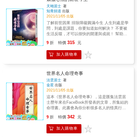
財入庫，乾坤八卦神龍龜」擺件／鑰匙圈 【材
說：「我知道，我十八、十九歲認識前夫時，
質】台灣製造，合金鍍18k金／鎏金工法 【尺
天翊居士
著
您就說我跟他無緣，結了婚也會離婚，只是我
知青頻道
出版
寸】鑰匙圈全長約12公分，龍龜部分寬約2公
不甘心放手！」她這一拖，等於是用了十幾年
2021/11/05 出版
分；高約3公分 本神龍龜最大的特色是選用自
的青春去證明命中註定的結果&hellip;&hellip;
然界中旺發能量最強的太陽純色以金養金，精
了解前世因果 排除障礙圓滿今生 人生到處是學
「愛情和人際關係，如果註定命中無緣，不會
心雕成「頭尾似龍，身似靈龜」栩栩如生的純
問，到處是課題，你要知道如何解決？ 不要被
因為執著或一廂情願而有不同結局。」 「抱持
陽神獸。 可當鑰匙圈隨身佩戴，藉由最強瑞獸
生活反噬，才可以很快的開運與成就！ 幫助每
『無緣可能變成有緣』的執念，會阻礙你去認
的守護可辟邪化煞、招財富與好運；也可拆卸
個人對自己的 了解、改善、開悟、解脫！ 紫微
315
識有緣好對象，反而會錯過最適合你的正
9
折
特價
元
鑰匙圈當開運風水擺件，可退煞招財守庫啟動
心法就像一種深層精神溝通，比催眠還快速，
緣。」 &rarr;抱持「無緣可能變成有緣」的想
居家防護罩，安置在財位能讓您活絡八方財富
每個人的累世，都可查得一清二楚，人們就是
法，是自欺欺人！ 當命中註定的死神降臨，算
加入購物車
氣場以錢滾錢、工作事業大展鴻圖逆轉運勢。
因為，對累世的執著無法放下，造成累世的糾
命有意義嗎？ ■老母親被檢查出腫瘤，在切除
結，甚至因此帶著業障病，或無法開運！當你
後等待報告期間，命理師算出是惡性腫瘤，只
知道以後，你會更釋懷，生活更充實快樂，也
餘半年生命，並建議結果出來後勿立刻做化
會更開運喔！
世界名人命理奇事
療，老母親的免疫力和體力差，若沒有先休養
法雲居士
著
一陣就做化療，五至七天就會身亡。無奈他們
金星
出版
決意讓母親接受化療，老人家只撐了七天就走
2021/11/05 出版
了&hellip;&hellip; 「面對生命關頭，命理能提
這本《世界名人命理奇事》，這是匯集法雲居
供的，是多一個機會讓你去觀察事物的緣由，
士歷年來在FaceBook所發表的文章，所集結的
好好整理思緒，若能配合命格及先後天條件，
命理書。此書會為你分析很多名人的怪異行
全盤瞭解當下情況和所掌握的優勢，也許就能
為。利用紫微斗數的特性，為你分析從人的性
做出最圓滿的選擇。」 「如果能夠鼓起勇氣告
342
9
折
特價
元
格所發展出的處世方法及判斷、決擇與結果的
訴家人，或者可以換不同醫院再做一次詳細檢
關鍵問題。讓你了解世界精英的特殊思維，做
查，甚至冷靜思考是否讓母親選擇其他療養方
加入購物車
為你日後的參考。
式&hellip;&hellip;或許與母親相處的時間會再多
一些。」 &rarr;在無路可走時，有時命理的建