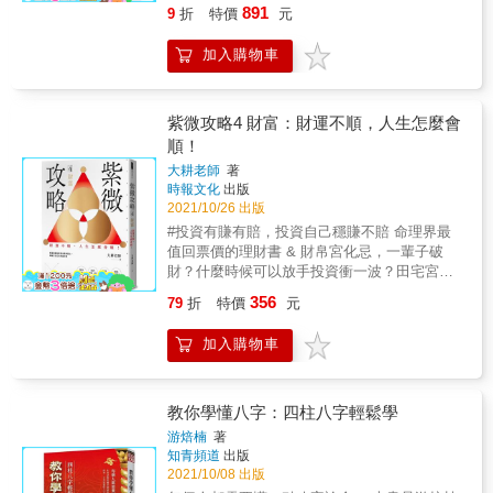
自然平衡開運指南！ 本書從晶體結構 &times;
891
9
折
特價
元
怕大過於改八字的真正效果。」 &rarr;人的出生
色彩光能 &times; 化學元素著手， 深入分析
時辰是鐵一般的事實，改八字只能算名義上的
112種療癒石能量特性， 找到真正適合自己的
加入購物車
更改！ 人生可以超前部署？ ■命理師早在孩子
人生能量調音師！ & & ‧收錄療癒石新增為112
出生時就排過命盤，提醒要留意孩子的小學學
種 ‧更新目前礦物學界對解理／晶系分類之科學
校；在孩子入學前，也提醒目前就讀的小學和
資訊 ‧增加療癒石與行星的對應，重新定義療癒
孩子的緣分不好，怎料他母親因為家人能協助
石與四元素的關係，能量運用更方便 ‧新增12月
紫微攻略4 財富：財運不順，人生怎麼會
接送，仍選擇了這間小學，結果遇到一位沒耐
份誕生石訊息，輕鬆掌握個人守護石 ‧新增與療
順！
心、情緒常失控的班導，一天到晚向她說孩子
癒石連結的簡易方式，隨時隨地療癒自己 & 療
大耕老師
著
的不是。母親得到了教訓，在命理師的建議
癒石的存在，是大地之母容納各種光之後，在
時報文化
出版
下，讓孩子轉到一間較適合他的小學。 「我排
體內孕育的古老族群；它們擁有遠古以來的智
2021/10/26 出版
小朋友八字命盤，除非是朋友引介，否則都是
慧，是時光的見證者，也是全然愛著大地的守
#投資有賺有賠，投資自己穩賺不賠 命理界最
甫出生就已排看，所解讀的命盤必然會包括學
護者。 & 專業薩滿水晶能量療癒諮詢師－－思
值回票價的理財書 & 財帛宮化忌，一輩子破
齡前的教育方式──因為人一出生，無論是性格
逸 Seer，以水晶療癒幫助他人面對難關多年，
財？什麼時候可以放手投資衝一波？田宅宮有
或價值觀，就受到八字命格影響。」 「透過對
確信水晶與礦石具有強大的能量。有別於時下
太陰星，最好去買房？古書說擎羊星跟火星放
個人的八字命盤的明瞭與理解，輔以查閱命格
總是以色彩來區分水晶的「功效」，他認為水
356
79
折
特價
元
在一起有大財？&hellip;&hellip;自古以來財富運
運途條件中所具備的能力與才華，彼此相輔相
晶與礦石的晶系結構才是其振動頻率的來源，
勢的說法繁多，到底什麼才是對的？ & 與其道
成，藉此方式規劃未來，才能提升生活品
決定了能量展現的特性。 & 本書從晶體結構
加入購物車
聽塗說，不如深度了解命盤狀態 看懂隱藏在紫
質。」 &rarr;緃然命盤一樣，若能懂得掌握好
&times; 色彩光能 &times; 化學元素著手，深
微斗數命盤上，專屬於自己的財富攻略 四個宮
運、好機會並小心面對壞運，人生大不同！ 你
入分析112種療癒石能量特性，並歸納出不同療
位一起看，精解60組星曜的理財之道，讓財運
是去算命，還是被命算？ 從事命理事業近三十
癒石的行星及元素對應，幫助大家找到真正適
走揚！ & 紫微斗數中，財帛宮代表駕馭金錢的
教你學懂八字：四柱八字輕鬆學
年、現任中華易經哲學會學術顧問和企業團體
合自己的人生能量調音師。 ．認識七大晶系的
態度和能力，但除了財帛宮，還有三個宮位會
顧問的羅嫻老師，是公認感性、正派且固守做
能量特性 ．隱晶質與非晶質礦物的能量特性介
游焙楠
著
同步影響財務狀況：跟財源和運氣有關的福德
人本分的資深算命師！她參與過很多人的生
知青頻道
出版
紹 ．認識金屬的療癒力量 ．特殊靈療水晶的介
宮、錢有沒有真正賺進口袋的田宅宮、賺錢不
命，陪伴著他們成長，有的故事讓人鼻酸落
2021/10/08 出版
紹與應用 ．誕生月療癒石 ．如何使用水晶進行
只天時地利，還需要「人合」的僕役宮，大耕