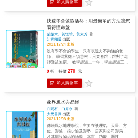
友？ & 紫微牌卡是相當方便的算命工具，書中
加入購物車
種人生問題。 & ★12大必學牌陣：一天一占
自己穩操勝算。
介紹了大維老師融合紫微斗數及易經卜卦原理
卜，好運都歸我！ 新增小目標牌陣、探索與突
所設計出來的牌陣，簡單易學的特性，適合紫
破自我牌陣，搭配原有的10個牌陣，能解答
微斗數的初學者，推出後深獲好評。這次新修
「時間性」、「尋求解方」、「選擇性」、
快速學會紫微活盤：用最簡單的方法讓您
版針對使用牌卡的常見問題做了優化，更易理
「突發狀況應對」四大類問題，幾乎能涵蓋生
看得懂命盤
解與運用，並增加兩個進階功能的牌陣，能更
活中的各種疑難雜症與人際狀況。 & ★新增案
全面地解答各種人生問題。 & ★12大必學牌
范振木、黃恆堉、黃素芳
著
例說明：不藏私，一次教好教滿！ 為讓初學者
知青頻道
出版
陣：一天一占卜，好運都歸我！ 新增小目標牌
迅速了解每個牌陣的功能和使用方式，修訂版
2021/12/24 出版
陣、探索與突破自我牌陣，搭配原有的10個牌
增加占卜方式、提問技巧、解牌練習等詳細說
陣，能解答「時間性」、「尋求解方」、「選
沒有學不會的學生，只有表達力不夠強的老
明，並為每個牌陣新增案例，透過青小鳥老師
擇性」、「突發狀況應對」四大類問題，幾乎
師， 學習紫微不須慧根，只要會跟，跟對了老
生動的解說，由淺入深認識12個牌陣。 & ★附
能涵蓋生活中的各種疑難雜症與人際狀況。 &
師受益無窮。 教學超過二十年，學生超過三千
錄紫微牌檢索表：輕鬆掌握星曜組合的含意！
★新增案例說明：不藏私，一次教好教滿！ 為
人 范老師多年的教學經驗，治學嚴謹，尤其對
以表格方式說明各主星牌搭配輔星牌及四化牌
270
9
折
特價
元
讓初學者迅速了解每個牌陣的功能和使用方
於學理鍥而不捨的研究精神，更是讓人折服，
後，在財運、工作、愛情等問題上該做何解，
式，修訂版增加占卜方式、提問技巧、解牌練
作育英才無數，目前已造就多位優秀之命理界
方便初學者快速掌握解牌思路，順此方向去對
加入購物車
習等詳細說明，並為每個牌陣新增案例，透過
菁英，並分佈在全省各地，對命理界的貢獻居
應所問之事，就不會再翻開牌後卻茫然沒有頭
青小鳥老師生動的解說，由淺入深認識12個牌
功厥偉。 本書是范老師嘔心瀝血之作，透過老
緒了。 & & ＝延伸閱讀＝ 愛生活◆愛閱讀◆愛
陣。 & ★附錄紫微牌檢索表：輕鬆掌握星曜組
師自己所獨見而創造出來，一如他的教學方
創作 更多精采活動與新書訊息請關注： 愛呦文
合的含意！ 以表格方式說明各主星牌搭配輔星
式，層次、條理分明，鉅細靡遺，旁徵博引，
象界風水與易經
創粉絲團：
牌及四化牌後，在財運、工作、愛情等問題上
深入淺出，好學好記。
https://www.facebook.com/iyao.book/
白閎材、白昇永
著
該做何解，方便初學者快速掌握解牌思路，順
大元書局
出版
此方向去對應所問之事，就不會再翻開牌後卻
2021/12/08 出版
茫然沒有頭緒了。 & & ＝延伸閱讀＝ 愛生活◆
傳統風水地理學說，主要在談理氣、天星、方
愛閱讀◆愛創作 更多精采活動與新書訊息請關
位、形煞，很少論及形勢，居家與公司形局，
注： 愛呦文創粉絲團：
及其擺設物品的涵義、本質、功能、屬性、歸