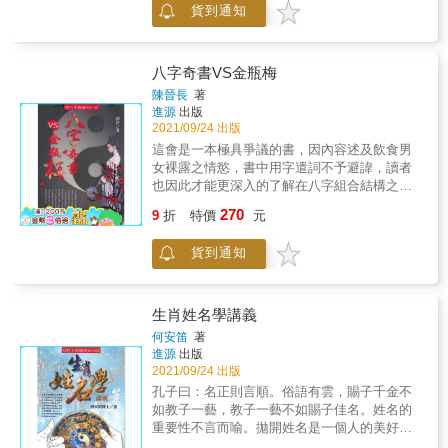
相比、猖言創見。 研習玄空，最痛苦的，即九
貨到通知
而言，也值得居家收藏。當自家或親朋好友造
宮圖與實際山水之相貼，必須在腦海內翻天覆
葬需要請風水師時，本人也能幫助核對其真實
地，一而再、再而三，習者花太多的生命時間
性，避免被無識之士招搖撞騙。值得一提的
在理則之建立與吸收，自然耗費在實地驗證的
是，本書能將多家立向分金線法線法集成于一
八字奇書VS金瓶梅
功夫，就不成比例了。若說具體的貢獻，本書
本，這也是古今歷代風水易學界中絕無僅有
陳晉長
著
將說例與挨星圖局一概以「配上坐向之廿四山
的，可以說是古今第一本！
進源
出版
圓圖」表示，並將所有的下卦及替卦挨星盤提
2021/09/24 出版
供出來，讀者可以在八國周圍廿四山向上，自
這會是一本極具爭議的書，因內容述及飲食男
由加註山水或標記。相信此舉必能為廣大讀者
女裸露之情慾，書中用字遣詞不予避諱，讀者
節省大量時間，並將有用的生命用在實際之堪
也因此才能更深入的了解在八字組合結構之下
輿驗證上；如此則讀者幸甚，筆者自是幸甚。
所產生的思考模式、行為模式、心理與生理需
270
9
折
特價
元
求、衝動、不循禮法、乃至淫聲穢語、慾望刺
激等八字氣場暗藏的基因。這些暗藏的基因正
貨到通知
往往是不經意或一念之間推波助瀾而產生的行
為模式。例如有的女生在行房時會震天價響、
追求刺激，有的女生則聲如龜息，此即命局裡
金水木火土五行氣場與十神的結構問題有關。
生肖姓名學講義
又例如正官七殺在女命中顯現與排列的方式不
何安笛
著
同，其行為模式即有很大的差異，如： 正官少
進源
出版
者，發乎情，止乎禮， 七殺強者，發乎情，盡
2021/09/24 出版
於慾。 又如食傷：食神雖強，溫柔而蓄勢待
孔子曰：名正則言順。俗語有雲，賜子千金不
發， 傷官旺者，易發而強烈外放。 此乃八字氣
如教子一藝，教子一藝不如賜子佳名。姓名的
場產生的心理與生理結構，這就是本書所要探
重要性不言而喻。拋開姓名是一個人的美好代
討的方向。蓋凡命理師不外尋求正面形象，或
號外，從命理專業角度講，姓名是助力後天運