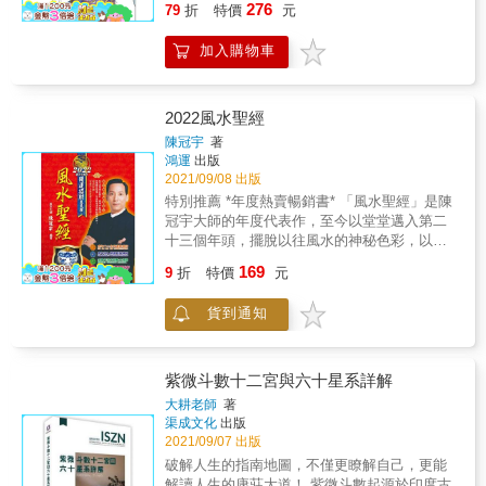
276
者道袍加身，或者西裝筆挺，道貌岸然之姿面
79
折
特價
元
勢的重要途徑，其重要性不可小覷。我記得有
對事主，以獲好評。故本書出版後對一昧以正
個腦筋急轉彎說，有一樣東西明明是你的，卻
派自居的老師而言或許本書將飽受評擊，但筆
加入購物車
總是別人在用。那就是名字。每個人都有名
者也必須正面的說：這些難道不是八字命理的
字，人以名而立，事物也因名而存。人加上
學問之一嗎？八字的精髓並不只是討論吉凶禍
立，就是位，若沒有名字就無法定位，既無位
福、生老病死、運勢高低等等而已，凡是四柱
又如何行事呢？正如孔子所言「名不正則言不
2022風水聖經
五行裡面所隱藏的任何一個符號、感官、知
順」。名字跟隨人一生，甚至在故去後刻在墓
陳冠宇
著
覺、心態皆可能是影響命造一生的走向，故此
碑上，名留千古或者遺臭萬年。姓名不僅是代
鴻運
出版
等亦是博大精深的學問之一矣。師者，傳道授
表一個人的符號，助人以定位，更是影響人生
2021/09/08 出版
業解惑也。為人師者不該只拘泥於正面表象的
運勢的重要因素，關係人一生的事業、健康、
特別推薦 *年度熱賣暢銷書* 「風水聖經」是陳
形式，一凡任何蛛絲末節皆是研究的一環，並
婚姻、財運、人際關係等等。我們常聽說，
冠宇大師的年度代表作，至今以堂堂邁入第二
將其研究心得公諸於世，這就是傳承。
「一命、二運、三風水、四積德、五讀書」，
十三個年頭，擺脫以往風水的神秘色彩，以最
其中命就是八字，是先天註定無法改變的，其
淺顯的文字詮釋中國古老科學的奧義，自出版
169
餘四項均可改變，也就是後天改運的途徑。同
9
折
特價
元
以來，已獲廣大讀者熱烈好評，內容包羅萬
樣，出生後的命名就是改變命運的第一種方
象，精彩實用。(本書五行行運預言年年一樣都
式，有一句話很有道理，「賜子千金不如教子
貨到通知
有準確詳述) 2022年精采內容包括： 虎年行運
一藝，教子一藝不如賜子佳名。」姓名是助力
我最旺 ◎虎年生肖運勢分析◎個人開運秘法大
後天運勢的重要途徑。我們常常說命運，但命
公開◎鬼節開運保平安秘法 開運招財我最棒 ◎
和運是不同的。命是先天的，是用干支的方法
各行各業賺錢運勢分析◎求正財招偏財迎財神
紫微斗數十二宮與六十星系詳解
表示的出生時刻年月日時，也就是八字，命的
秘訣◎全球金融運勢預言 陽宅開運我最行 ◎求
大耕老師
著
先天註定的，任何人都無法改變它。運是後天
財求愛情求事業住宅開運秘法◎2022招財格局
渠成文化
出版
的，是命理當中可以改變的部分，姓名就是後
◎不宜動土方位及文昌位的規劃 全新收錄 ◎六
2021/09/07 出版
天運的一個代表，也是包裝先天八字的外在條
十甲子日逐日開運必勝秘法◎求子秘法◎陽宅
破解人生的指南地圖，不僅更瞭解自己，更能
件，這就是造命改運之學。
八卦九宮吉利開運法寶 再加上新編2022年農民
解讀人生的康莊大道！ 紫微斗數起源於印度古