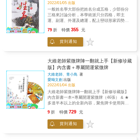
江湖的所謂「大師」就難於定論了。所以本人
2022/01/05 出版
一九九六年在電白縣大衙鎮府前路創辦南火堂
一般姓名學大部份把姓名分成五格，少部份分
風水地理擇日館以來，一直謹遵師命，以下面
三格來討論分析，本學術派只分四格，即主
擇日準則為主：「依龍山主命、聯成課格、先
運、副運、外運及總運，配上巒頭形家四勢，
後二天、各家五行、抽爻換象、移宮倒卦、飛
即主山、明堂、龍虎砂來分析討論。 一、主運
355
星挨排、玄空大卦、雷霆律呂、烏兔九星、五
79
折
特價
元
主運之組成即「大姓＋名一」字之筆劃數，同
運六氣、金精月華、天根月窟、連山歸藏、周
一般姓名學之人格。其靈動代表人生命運之中
易演卦、天心正運、太乙神數、演禽星宿、六
貨到通知
心，自己內心所潛藏之性格特質，有如八字命
壬奇門、四局龍運、通天竅馬、八仙會局、五
理中日主一樣重要，此格數字之吉凶與其他格
鬼運財、七政四餘、弧角天星、祿貴交馳、大
局配合，可討論其人20歲以前，從出生到讀書
小會期、體用咸宜。」
求學過程之基礎運，在形家討論有如風水地理
大維老師紫微牌陣一翻就上手【新修珍藏
之龍砂氣勢強弱吉凶。主運主頭腦思維、大環
版】內含書＋專屬開運紫微牌
境、祖德以及任何事情的開端。 二、副運 副運
大維老師、青小鳥
著
即「名一＋名二」兩字之筆劃數，如一般所論
愛呦文創
出版
之地格。其靈動代表家庭運，對男人則論配偶
2022/01/04 出版
及子女關係，對女人而言則論家庭和子女之關
大維老師紫微牌陣一翻就上手【新修珍藏版】
係。如此討論，如主運代表一生命運尤其是基
內含新書一本+專屬開運紫微牌（46張） & ★
礎運，而副運則論夫妻配偶及子女等家庭運，
多達半本以上的全新內容，聚焦牌卡使用與牌
在外如在公司或機關則論與部屬之互動關係，
陣說明，強化解牌技巧 & ★為入門者設計的12
因此副運凶數，但主運吉數，可推論其人家屬
729
9
折
特價
元
個紫微牌陣，翻開所有你想知道的人生解答！
中常有病患，但本人身體卻佷健康。論流年21
新增2個牌陣、7個解牌練習、10個提問技巧、
歲至40 歲之命運，可說其人少年得志，但中年
貨到通知
再加32個案例說明、76個紫微牌檢索表， 簡單
辛苦不得運也。反之副運吉而主運凶，代表年
易學，初學者必備！ & ★牌陣可涵蓋工作、學
少苦讀出身，中年有成就，如白手起家之企業
業、求財、愛情、婚姻、買房、人際關係
家，在形家上論龍砂之延伸性、長短、高低、