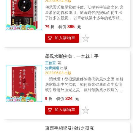
2022/06/24 出版
傳承梁氏飛星紫微斗數、弘揚科學論命文化 宮
星象的定義和運用，隨著時代的變動而衍生出
了許多的新意， 以筆者執業十多年的教學精
華，將傳統命理的觀念、口傳心授、背口訣、
395
79
折
特價
元
斷語， 給予科學化的邏輯思維和現代化新的用
語解析。 & 性格決定命運，紫微斗數的宮位化
加入購物車
象，就是性格表現模組，經過串連後，就會產
生吉凶禍福、成敗。而宮位化象就是我們進行
分析時的細部解析，也是改善命運的關鍵。 &
知過，才有辦法改過，不知過如何改呢？知道
學風水斷疾病，一本就上手
問題的根源，就能對症下藥，藥到病除。 & 知
王信宜
著
擅，才有辦法揚擅，不了解其擅長，如何提升
知青頻道
出版
呢？了解生命中擅長的部份，就能有效的提昇
2022/06/03 出版
及運用它，人生才會更美好。 & 「吉凶化串連
一讀就懂！從根源處移除疾病的風水之因 瞭解
結構」基本是以「宮位化象」來解釋，但多宮
居家風水中的煞氣，如何影響健康而產生疾病
位的串連組合會產生不同的「宮位組合化
或引發意外血光之災，就能預防風水疾病的發
象」，故必須熟悉「宮位化象」後，方能將
生。 中醫與風水之道，同源於《易經》。中醫
324
「宮位組合化象」靈活運用，以期符合人性及
9
折
特價
元
在治療思路與治法上，運用了「同聲相應、同
現代思維，自然就能詮釋到位。 & 希望透過
氣相求」的原理，也應用了五行生剋的補虛洩
【宮位化象白話推解釋】一書的出版，對讀者
加入購物車
實治則。這些中醫的思路與治則，和風水之道
在「吉凶化結構式」之推理解釋有更好的發
相當契合，也讓筆者在學習風水時，更加得心
揮，一起發揚中國文化「梁氏飛星紫微斗
應手。由於筆者的中醫背景，在思索風水典籍
數」！ & 聯合推薦 & 新加玻陳全博老師 大陸
所論述的風水疾病時，也有著更深入的體悟。
東西手相學及指紋之研究
廣東劉思成老師 馬來西亞陳貞君老師 台北黃佳
筆者在紐西蘭執業中醫多年，發現某些患者的