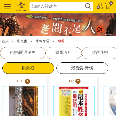
0
首頁
＞
中文書
＞
宗教命理
＞
命理
術數/開運消災
陰陽五行
紫微斗數
暢銷榜
最受期待榜
TOP
TOP
1
2