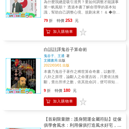
為什麼我總是吸引渣男？要如何調整才能讓事
水實例進行反復堪驗， 今以其深厚學養和豐富
業一帆風順？ 透過本書了解命理學的基本知
經驗， 增釋風水聖經《玉函枕秘》並加附圖與
識，幫助自己調整心境、規劃未來！ & ◆你聽
訣， 學理皆能通解，實例皆能驗證吻合！ &
過元辰宮嗎？帶你窺探靈魂深處的小祕密！ ◆
253
79
折
特價
元
玉、水晶 、珍珠、硃砂、鹽燈開運小物真的有
用嗎？ ◆『手相』解答時間，手掌線好多怎麼
加入購物車
看? ◆不怕看對眼，只怕看走眼，為什麼我總
是吸引渣男？ ◆在職場交際上，你必須學會的
識人術，如何輕鬆管理職場關係？ ◆我臉上有
『痣」，超賭爛，到底要不要點掉？ ◆我超愛
白話註譯鬼谷子算命術
去『拜拜』，但到底要怎麼拜？
鬼谷子、王通
著
&hellip;&hellip; & 所有的問題都來自你的心
文國書局
出版
境，想要好運？想要財運？想要桃花運？ 本書
2022/03/01 出版
運用現代觀念解說｢傳統相法｣，讓每個人都能
本書乃鬼谷子著作之稀世算命奇書，以數理、
輕鬆運用在生活上。
八卦之原理，論斷人之命運吉凶，只要依法推
斷，查出所求之數，依其批命詞，便可得知人
事之禍福吉凶。
180
9
折
特價
元
加入購物車
【首刷限量贈：護身開運金屬符貼】從傢
俱學會風水：利用傢俱打造風水好宅，架