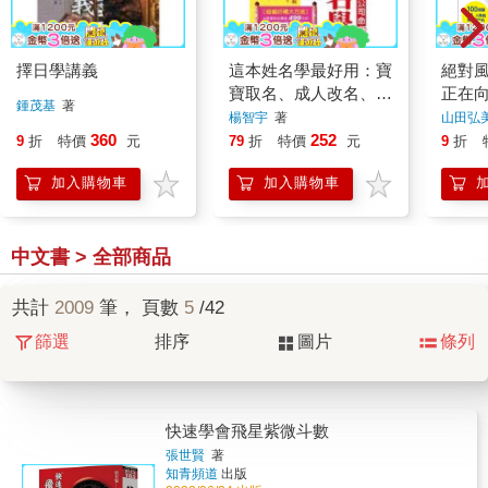
擇日學講義
這本姓名學最好用：寶
絕對風
寶取名、成人改名、公
正在向
鍾茂基
著
司命名(新版)
100
楊智宇
著
山田弘
機會
360
252
9
折
特價
元
79
折
特價
元
9
折
加入購物車
加入購物車
中文書 > 全部商品
共計
2009
筆， 頁數
5
/42
篩選
排序
圖片
條列
快速學會飛星紫微斗數
張世賢
著
知青頻道
出版