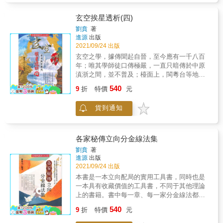
之法，融合體用，相得益彰。豈可標新立異，
獨樹一幟；無管尖角凹凸，平衡缺損、設計奇
玄空挨星透析(四)
特，獨闢蹊徑，外而觀瞻，空間失當；易生亂
劉賁
著
流，氣窒而塞，恐遭耗財，身體違和。故購屋
進源
出版
置產，興建樓房，古厝修繕，應謹思之。 本書
2021/09/24 出版
詳述八宅派論法．陽宅形家概要．三合四大局
玄空之學，據傳聞起自晉，至今應有一千八百
秘解．論五行、九星、九宮、黃泉、八曜煞
年；唯其學師徒口傳極嚴，一直只暗傳於中原
等．內容豐富．值得研讀！！
滇浙之間，並不普及；檯面上，閩粵台等地反
是三合派當道。筆者外祖父早年為人作灶並論
540
9
折
特價
元
宅，察其所遺唐山舊冊，以及筆者幼年之體驗
接觸，早年之風水地理，論陽宅多屬八宅學，
貨到通知
多宗《八宅明鏡》及《陽宅三要》；陰宅則以
三合派為主流，《地理直指原真》是其大成，
間雜亦有《鉛彈子》之類的九星水法。 現今玄
空挨星論述之彰顯，《沈氏玄空學》是必讀經
各家秘傳立向分金線法集
典，其他例如：蔣大鴻的《天元五歌》《八宅
劉賁
著
天元賦》、姜垚之《從師隨筆》、章仲山的
進源
出版
《地理辯正直解》︙︙也應加以研究；本書之
2021/09/24 出版
撰述，實脫胎於以上著作。以人命百歲而論三
本書是一本立向配局的實用工具書，同時也是
元之驗證，猶如犀牛望月；古往今來之大師驗
一本具有收藏價值的工具書，不同于其他理論
證，說起來亦是取樣數根本不足，理則難為鐵
上的書籍。書中每一章、每一家分金線法都是
則。筆者研習堪輿已近四十載，檢討起來，亦
古代風水國師、名師的一份智慧結晶，濃縮了
540
多徘徊在理則之建立與重整；雖 亦有跋山涉水
9
折
特價
元
無數古名師的經驗積累。不僅對如今的風水行
之驗證，卻不敢自認夙慧福緣，更忌諱與先賢
家能够起到提高博學眼界的作用，對于普通人