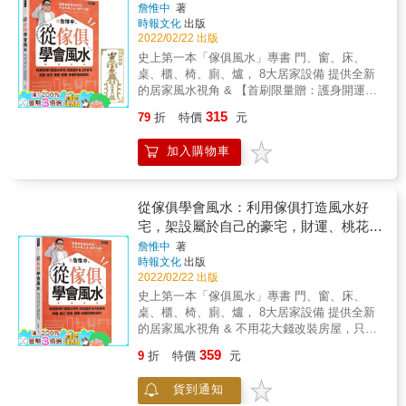
設屬於自己的豪宅，財運、桃花、事業、
詹惟中
著
時報文化
出版
健康，各種好運樣樣來！
2022/02/22 出版
史上第一本「傢俱風水」專書 門、窗、床、
桌、櫃、椅、廁、爐， 8大居家設備 提供全新
的居家風水視角 & 【首刷限量贈：護身開運金
屬符貼】(隨機出貨一款) ●招財貔貅符 ●化小人
315
79
折
特價
元
官非符 材質：鎳金屬、透明貼紙膜 尺寸：約
7*3cm 說明：每一款尺寸略有差異，具體以實
加入購物車
物為準 & 不用花大錢改裝房屋，只要挑對傢
俱、放對位置，就能打造風水好宅！ 傢俱種類
百百款，你知道什麼樣的款式才能為居家風水
加分嗎？ & 想從傢具提升運勢，你要知道
從傢俱學會風水：利用傢俱打造風水好
&hellip;&hellip; 大門打開直接看見臥室房門，
宅，架設屬於自己的豪宅，財運、桃花、
會招來爛桃花！ 床的左邊放高的櫃子，能使男
事業、健康，各種好運樣樣來！
詹惟中
著
主人步步高升！ 床腳正前方會直接面對窗戶，
時報文化
出版
這代表會有異地的爛桃花！ 書桌後面如果有走
2022/02/22 出版
道、有床，會讓小孩讀書時心神不寧！ 座位的
史上第一本「傢俱風水」專書 門、窗、床、
右後方如果有L 型轉角，就可以藏風納氣！ &
桌、櫃、椅、廁、爐， 8大居家設備 提供全新
風水大師詹惟中，用最清楚的文字，呈現專業
的居家風水視角 & 不用花大錢改裝房屋，只要
的傢俱風水，讓你透過家具，為自己的財運、
挑對傢俱、放對位置，就能打造風水好宅！ 傢
桃花、事業、健康大大加分！ & 8大居家設
359
9
折
特價
元
俱種類百百款，你知道什麼樣的款式才能為居
備，門、窗、床、桌、櫃、椅、馬桶、爐灶，
家風水加分嗎？ & 想從傢具提升運勢，你要知
分析前朱雀、後玄武、上天羅、下地網、左青
貨到通知
道&hellip;&hellip; 大門打開直接看見臥室房
龍、右白虎，讓你從中掌握傢俱風水，為自己