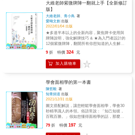
&hellip;&hellip;等各種問題 針對初學者不易學
大維老師紫微牌陣一翻就上手【全新修訂
有無或下陷等。副運主人生規劃、家運、夫妻
習的星曜組合牌意，提供檢索表查找 & ★各界
版】
情以及任何事情的過程。 三、外運 外運即「大
名人真情推薦（以下推薦人按姓名筆畫排列）
姓＋名二」兩字之筆劃數，論其人在外之行為
大維老師、青小鳥
著
筆記女王／Ada 紫微斗數名師／大耕老師 遺傳
表達與個性形象，即在外行為之傾向與習慣
愛呦文創
出版
諮詢師／陳冠如 & ＝牌卡介紹＝ 專屬開運紫微
性，亦可論外緣、社交、公共關係，在形象上
2022/01/04 出版
牌／46張／雙面全彩／6.15X9.45cm／盒裝 採
論虎砂變化，長短高低之狀況。外運主行動
★多達半本以上的全新內容，聚焦牌卡使用與
國際標準撲克牌規格印製，滑順不黏手，易抽
力、行為及人際關係。 四、總運 總運即姓名全
牌陣說明，強化解牌技巧 & ★為入門者設計的
易翻，易隨身攜帶。 針對大維老師設計的10大
部筆劃數之總和，如人內在心理及外在身體，
12個紫微牌陣，翻開所有你想知道的人生解
紫微牌陣， 設計專屬的紫微牌圖案， 為方便初
可視為人性之行為典型位，其影響人一生成就
答！ 新增2個牌陣、7個解牌練習、10個提問技
學者學習，不設計倒牌，以降低解牌困難度，
324
9
折
特價
元
及功名榮辱吉凶甚大，論其人事業成就之多
巧、再加32個案例說明、76個紫微牌檢索表，
但運用牌陣後能增加精準度！ 包含12宮位牌、
寡，在社會上地位與名望之象徵，及晚運興衰
簡單易學，初學者必備！ & ★牌陣可涵蓋工
四化牌、14主星牌、16輔星牌， 按書中介紹，
加入購物車
約40 歲至60 歲間之命運，及家庭子女緣份與老
作、學業、求財、愛情、婚姻、買房、人際關
即可靈活運用於解答各種問題。 & ＝書籍內容
運是否善終等等，在形家上可論來龍靠山及明
係&hellip;&hellip;等各種問題 針對初學者不易
簡介＝ 《大維老師紫微牌陣一翻就上手》／
堂狀況分析。總運主福帛、人生總表現以及任
學習的星曜組合牌意，提供檢索表查找 & ★各
216P／右翻 & 如何才能成功轉業？ 我適合跟
何事情的結果。
界名人真情推薦（以下推薦人按姓名筆畫排
學會面相學的第一本書
另一半開店嗎？ 夢到過世的親人是代表什麼意
列） 筆記女王／Ada 紫微斗數名師／大耕老師
思？ 現在可以進場買海外債券基金嗎？ 最近生
陳哲毅
著
遺傳諮詢師／陳冠如 & ★小叮嚀：此為單書，
知青頻道
出版
活空虛、找不到工作，怎麼辦？ 今年要做些什
未附牌卡 想要牌卡者請選購《大維老師開運紫
2021/12/31 出版
麼努力，才有機會交到男朋友？ & 紫微牌卡是
微牌陣一翻就上手【新修珍藏版】》，內含書
相當方便的算命工具，書中介紹了大維老師融
圖文搭配解說，讓您輕鬆學會面相學，學會30
+專屬開運紫微牌一副（46張） & 如何才能成
合紫微斗數及易經卜卦原理所設計出來的牌
秒精準識人的本領。俗語常說：「知己知彼，
功轉業？ 我適合跟另一半開店嗎？ 夢到過世的
陣，簡單易學的特性，適合紫微斗數的初學
百戰百勝。」假如您懂得面相學的話，那麼，
親人是代表什麼意思？ 現在可以進場買海外債
者，推出後深獲好評。這次新修版針對使用牌
你便可在別人不知不覺間洞悉他們（如敵人、
197
券基金嗎？ 最近生活空虛、找不到工作，怎麼
79
折
特價
元
卡的常見問題做了優化，更易理解與運用，並
競爭對手、上司、下屬）的忠、奸、虛、實與
辦？ 今年要做些什麼努力，才有機會交到男朋
增加兩個進階功能的牌陣，能更全面地解答各
及其優缺點等，然後加以防範或善用，從而讓