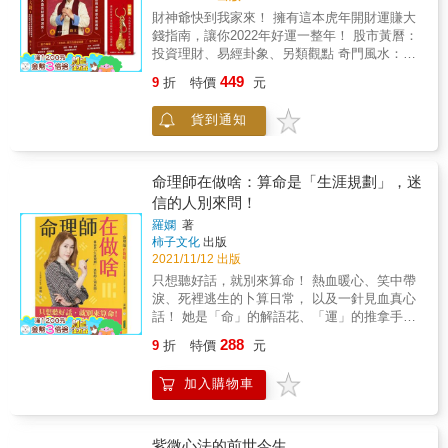
萃》，如詣寶所。
於數，察象推理，理是數之體、數是理之用。
財神爺快到我家來！ 擁有這本虎年開財運賺大
只談理而忽略象與數，論述就不完備，甚至以
錢指南，讓你2022年好運一整年！ 股市黃曆：
偏概全。 & 每一樣物品，每一種樹木，每個圖
投資理財、易經卦象、另類觀點 奇門風水：流
象，大多兼含理、象、數，皆有其涵義、本
年、流月運勢，看了就能趨吉避凶 12生肖、東
449
9
折
特價
元
質、功能、屬性，只要讀者多加理解，必有所
方古星座開運：事業、情緣、健康，開運指南
領悟，「道法自然，切勿穿鑿附會，危言聳
報你知 ◆新春開財運行事曆 一年之計在於春，
貨到通知
聽，妄想臆斷，自由心證、或過度觸類引申。
本書完整收錄開春時除舊布新的必備步驟；送
象界的每一物件、每一種樹，都有其「天
神、接天神、祭財神的祭拜方式等等。 ◆易經
律」，人何德何能對其涵義與吉凶下定義。
論股精準獲利 解讀台股高低點，剖析電子股、
傳產股、金融股、營建股及生技股2022年投資
命理師在做啥：算命是「生涯規劃」，迷
機會，並分析歐、美、中國大陸等國內外股市
信的人別來問！
發展。 ◆風水造吉財源滾滾 從正東、東南、正
羅嫻
著
南、西南、正西、西北、正北、東北、中央九
柿子文化
出版
個方位，以一目瞭然的平面圖點出所有的吉凶
2021/11/12 出版
方位，讓你能夠按圖索驥，一步步讓自己的運
只想聽好話，就別來算命！ 熱血暖心、笑中帶
勢爬升到最高點！ ◆生肖開運招財迎福 完整收
淚、死裡逃生的卜算日常， 以及一針見血真心
錄十二生肖的流年運勢、事業運勢、財利運
話！ 她是「命」的解語花、「運」的推拿手，
勢、情緣運勢之外，還針對每個生肖規劃不同
但人們對她，卻又愛又怕受傷害！ 愛她的真性
的開運風水，幫你提升貴人磁場、增加事業財
288
9
折
特價
元
情和體貼， 怕她血淋淋的解析和精準度
運！ ◆星座運勢深度解析 深入解析東方古星座
&hellip;&hellip; 為何總是所愛非人？ ■一名太
的流年、事業、財利與情緣運勢，並分析各個
加入購物車
太被先生離婚，理由是她會拖他後腿！事實上
星座2022年須謹慎面對的月份與原因，讓你無
她的命格相當旺夫，運氣比先生更好。在順利
論在生活、工作或其他方面都能無往不利！ ◎
獲得二個女兒的撫養權後，命理師鼓勵她，
限量附贈陶文老師親自開光加持 「化煞為權旺
「妳嫁錯人了，真命天子還沒出現。」她竟
紫微心法的前世今生