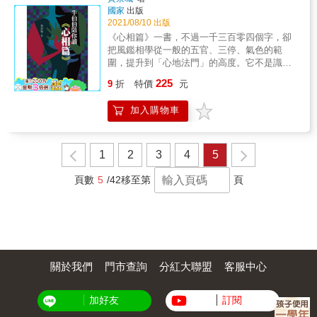
並掌握風水學中的重要核心知識，希望透過傳
國家
出版
播風水學理的正知正見，讓讀者認識真正的風
2021/08/10 出版
水之道，而不是惑於被媒體誇張渲染的風水招
《心相篇》一書，不過一千三百零四個字，卻
財物及化煞物的迷思中。 & 本書以深入淺出、
把風鑑相學從一般的五官、三停、氣色的範
簡單易懂的方式，讓讀者可以清楚了解玄空飛
圍，提升到「心地法門」的高度。它不是識人
星風水的理論及操作布局，透過表列圖示的方
的書，更不是拿來評判別人的書，而是一本教
225
式，讓讀者能一目瞭然，以最快的速度，清楚
9
折
特價
元
我們修練身心靈的書。因此，作者將本書內容
掌握重要的玄空飛星風水知識。閱讀完本書
分成三個部分：「白話翻譯」、「導讀」、
後，讀者就能以玄空飛星風水，來檢視自家的
加入購物車
「自我檢視重點」，以相學為輔助，使讀者可
內外環境及理氣格局，並進行實用有效的風水
以透過這些外在觀察，檢視自己改變的成效。
布局。讓家中能藏風納氣，事業能風生水起。
&
1
2
3
4
5
頁數
5
/42
移至第
頁
關於我們
門市查詢
分紅大聯盟
客服中心
加好友
訂閱