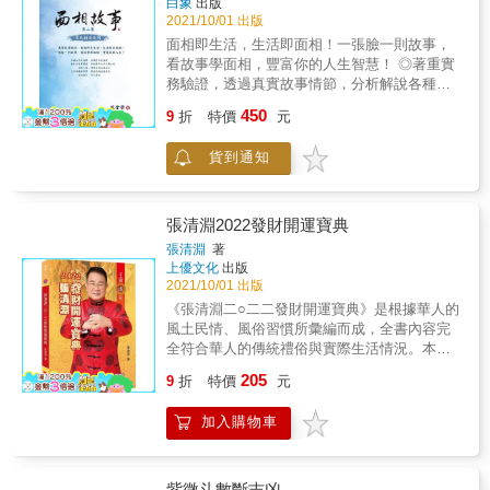
白象
出版
言：「將你所得的一切去換取一個瞭解，『瞭
天府人，財務上要面子也要裡子，不只要看起
2021/10/01 出版
解』這兩個字，第一是瞭解自己，第二是瞭解
來風光，也因為想真的賺到錢，所以不會、也
面相即生活，生活即面相！一張臉一則故事，
周周的人。」但人心隔肚皮，要如何去瞭解一
不適合做槓桿太大、太多風險的投資。本書將
看故事學面相，豐富你的人生智慧！ ◎著重實
個人？最快、最簡單的方法，無非就是：面
從頭教你看懂自己的財帛宮FQ，找到理財的方
務驗證，透過真實故事情節，分析解說各種不
相。 面相問答，拋磚引玉，掀開面相神秘的面
向。 & ★四個宮位一起看，理財不吃虧 1.從財
同相理及其與命運的對應休咎。 ◎讓初學者藉
450
紗！ 面相學源遠流傳，主因它可以見相識人，
帛宮看理財方向和財務智商。 2.從福德宮看到
9
折
特價
元
由故事的描述、相理的拆解，進而認識面相的
具有快速、精準、方便與實用性。 本書將深奧
錢從哪來？如何求財。 3.從僕役宮找出財運貴
玄妙與深奧！ ◎三十餘年面相經驗，讓你認識
面相學藉由問答的方式傳達給讀者，除了解析
人和豬隊友。 4.從田宅宮看是紙上富貴還是真
貨到通知
自己，見相識人，是職場必備的現代兵法。 面
相理外， 更告訴你生活的哲學觀，想在人生賽
能落袋為安。 & ★時機、環境、方位，解密紫
相學之所以能源遠流傳，在於它于見相識人
局中成為進階勝利者， 必備現代兵法──「面相
微斗數裡的財運藏寶圖 紫微斗數命盤可以幫助
上，具有快速、精準、方便與實用性。 本書將
學」。 學生好評推薦 「本書收入沈老師獨創的
我們的，除了了解自己的個性特質、在心靈上
深奧面相學藉由故事描述，呈現臉譜人生，解
張清淵2022發財開運寶典
面相神秘十字帶論相技巧，研習相學者絕不可
給予自己力量之外，其實還有更積極的方式協
析相理外，更告訴你生活的哲學觀， 想在人生
張清淵
著
錯過！」 「二百篇問答，字字珠璣，揭露面相
助我們找到好機會、好環境、好方位，也就是
賽局中成為進階勝利組者，必備的現代兵法
上優文化
出版
真訣！」&not;
開發自己專屬的藏寶圖。例如開店做生意，找
──「面相學」。 不識人不足為將，不識才不足
2021/10/01 出版
到更適合自己的環境與開店時機，就會讓努力
為君！ 清末名臣曾國藩，率湘軍平太平天國之
《張清淵二○二二發財開運寶典》是根據華人的
得到更好的發揮。 & 強力推薦 （依首字筆順排
亂，出將入相， 締造立功立德立言三不朽曠世
風土民情、風俗習慣所彙編而成，全書內容完
序） & Zoe 王小凡／KOL、主持人 李佩甄／台
偉業， 其成功的祕訣在於～～見相識才、知人
全符合華人的傳統禮俗與實際生活情況。本人
灣好媳婦 簡少年／命運設計系 系主任
善任！ 美人尖具有抗上的性格？心臟疾病要觀
致力於推廣五術（山、醫、命、卜、相）著
205
察哪兒？女生眼神飄漫恐非一夫而終？ 話量特
9
折
特價
元
作，其目的是希望讓大家重新認識祖先留下的
多就是敗相之外徵？額寬且亮者，是孝女也是
傳統優良文化遺產，打破命理五術玄學為封建
孝媳？歿鼻查某嫁無好尪？ &hellip;&hellip; 命
加入購物車
迷信之陳腐觀念，提升正統風水命理師的地
運就寫在臉上，如何讓好運站在您這方？ 其
位，讓中國傳統風水命理學術持續傳承，推陳
實，面相何不就是心相的一種？ 別讓世界改變
出新，更符合現代民眾的需要，將這門學問以
妳的笑容，要用笑容改變世界！ ★歡迎上臉書
嶄新的面貌呈現出來，以期能夠濟世助人，讓
紫微斗數斷吉凶