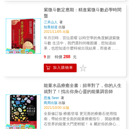
議，是多一個機會在不完美中做出最圓滿的選
擇！ 什麼時候才能買到好房子？ ■最近很多人
紫微斗數定應期：精進紫微斗數必學時間
來問我：「有老師要我現在立刻買房子，說是
盤
能補漏財的流年運勢，我該買嗎？」 「在走漏
三禾山人
著
財、破財運時去購屋，反而容易買到讓你漏
知青頻道
出版
財、破財的壞風水房子（就像在運氣不好時偏
2021/11/05 出版
要換工作或找工作，很難找到合適、安穩的好
年月日時．宮位星曜 以時空學的角度解讀紫微
工作），結果反而讓傷害、破財、壞運無限延
斗數 生活中，我們遇到何種困擾，想知道結
續，帶來更多的麻煩、更大的壞運！」 「在好
果，也想知道什麼時候出現結果，而後者，就
運時充分運用好運氣、好緣分購買到有優良地
是我們常說的「應期」。 時間是萬維互聯的，
理風水的好房子，在未來八字命格走到壞運氣
288
9
折
特價
元
你、我、他都是時間中游弋的一條小魚，時間
的階段時，你才能因為好屋、好風水而破解、
囚禁了我們也養育了我們。 時間，它是我們這
中和部分的壞運氣！」 &rarr;買房當然要在相對
加入購物車
本書要介紹的主要重點，是我們用來預測的憑
好運時買，才能中和未來可能出現的壞運氣！
證和預測內容的實質。時間，是偉大的，不管
改八字就能改變命運？ ■一名女性為了感情之
地球上是否會有人類，都會有時間存在，時間
事來卜卦，中途突然反映冥想問題時用的生辰
和空間組成時空客體，這是我們生活的疆域和
能量水晶療癒全書：頻率對了，你的人生
八字不是自己真正的生日，才發現她的命盤呈
命運演繹的舞臺。時間，是萬能的，不管你怎
就對了！找出你身心靈的能量調音師
現出多次婚姻並具有剋親傷子的命格，家人擔
麼想怎麼做，時間，用它的方式記錄最真實的
心影響她的姻緣，聽從其他命理老師的告誡，
思逸 Seer
著
資訊，等待能解讀它的人。
為她重新編排一個婚姻關係、生活家庭樣樣都
商周出版
出版
2021/10/30 出版
好的生辰八字&hellip;&hellip; 「就算冥想的生
辰八字是錯的，也不會改變卦象結果！在這個
全新修訂版‧療癒登場 更完善的療癒石使用指
世界上，真正的妳只有一個，妳的感情對象也
南，帶給你更全面的能量療癒指引， 開啟療癒
別無他人&hellip;&hellip;」 「人因為相信改八
石世界的能量大門更輕鬆！ & 屬於你的身心靈
字的力量，而在之後產生自我暗示的影響，恐