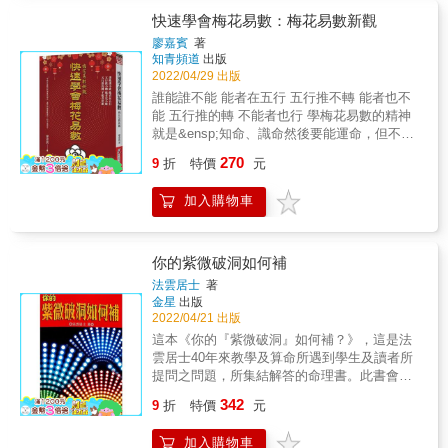
字，〈銀匙歌〉也只有一千零六十四個字，非
快速學會梅花易數：梅花易數新觀
常精簡，可惜缺少完整的翻譯和解析，讓很多
廖嘉賓
著
有興趣學習的讀者望而卻步。本書以白話解說
知青頻道
出版
和陪讀的方式解析這兩篇文章，作為讀者研究
2022/04/29 出版
時的參考，期使讀者能從中獲益，扭轉人生。
誰能誰不能 能者在五行 五行推不轉 能者也不
能 五行推的轉 不能者也行 學梅花易數的精神
就是&ensp;知命、識命然後要能運命，但不是
認命。 目前學習梅花易數，都是秘傳，除非拜
270
9
折
特價
元
師，否則無法再探詢究竟。所以我以前看了數
遍，反覆推敲仍不解其意。這是中國人傳法的
加入購物車
弊端，無法大量推廣。 所以本書講解，除了用
舊式的例子外，本書會融合現代的卜卦方式，
並用例題、圖解等方法讓讀者去了解，看完本
書後就可以簡單的論斷了，當然要成為高人，
你的紫微破洞如何補
除了經驗值外，還需要心領神會及與同好、師
法雲居士
著
長互相切磋，慢工才能出細活。 &
金星
出版
2022/04/21 出版
這本《你的『紫微破洞』如何補？》，這是法
雲居士40年來教學及算命所遇到學生及讀者所
提問之問題，所集結解答的命理書。此書會為
你分析很多你在學習上、或新聞出現的怪異行
342
9
折
特價
元
為，從人的性格所對照出紫微命理所相應的發
展、同時也解答你命格中『紫微破洞』的關鍵
加入購物車
問題。讓你補足自己命格中的弱點，使你更幸