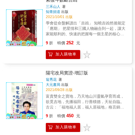
社團「愛上面相棧」繼續參觀。 學生好評推薦
您天天是好運。 本書內容豐富而實用，與坊間
三禾山人
著
「藉故事情節寓教於相，內容篇篇精彩，相理
的農民曆有所不同，本書力求簡單明瞭、扼要
知青頻道
出版
分析到位。」 「筆鋒文風幽默風趣，蘊含知識
易懂，以達深入簡出，讓萬年曆這老祖先的智
2021/10/01 出版
及正能量。」 「雖未謀其人，但閱讀其書，彷
慧得以流傳善用，讓讀者達到趨吉避凶之目
學會從命盤解讀出「吉凶」 知曉吉凶然後能定
彿老師就在身旁指導你。沈老師面相功力深
的，以及知己知彼、百戰百勝，使工作、財
「應期」 把星情和三國人物融合到一起，讓大
厚，國內要找到如同老師這樣的著作，恐難出
源、身體、家庭皆能順心如意，是您求財納福
家能順利的、快速的把握每一個主星的核心星
其右，有幸能閱讀之，何其幸運！」
絕對必備的最佳指南！ 二○二二新春將要來
情；逐一講解判斷吉凶的例題，讓大家看清楚
252
臨，在新的一年之中，應如何做好妥善的規
9
折
特價
元
星曜的星情是怎麼被翻譯成大白話的。 「吉
劃，讓這一年不但可以安然度過，更能在這一
凶」，是事件的主要內容，一般來說能順利的
年當中，三羊開泰、祿馬交馳、事事如意、扭
加入購物車
從命盤解讀出「吉凶」，就已經入門了，剩下
轉乾坤、反敗為勝、心想事成、逢凶化吉，財
的就是解讀速度和定應期。比如，官祿宮吉
源廣進。
利，那就肯定會有好的 事業歸宿，就算是過程
坎坷也會最終達成的目標，至於什麼時候出現
陽宅改局實證-增訂版
這個最終目標， 那是定應期的內容。起碼說，
翁秀花
著
你知道會有好的未來，這就足以鼓起勇氣去奮
大元書局
出版
力向前。 所以說定吉凶很重要。 「吉凶」是一
2021/09/28 出版
個「方向」問題，「方向」一旦錯了那後面的
富貴雙全之寶地，乃天地山川靈氣孕育而成，
應期也就錯了，就是全盤錯了。所以，認真學
欲覓吉地，先播福田，行善積德，天祉自臨。
習定吉凶的方法，才能為整個預測過程打下扎
古云：「福地福人居，福人居福地」格言錦
實的基礎。
句，誠非虛語。福澤深厚，必遇明師，若配八
450
9
折
特價
元
字，再經指點，選擇吉日，巧奪造化，洞悉天
時、地利、人和結構，道德賢士，方能得之。
加入購物車
觀今科學進步之時代，凡是講求實證，接受檢
驗成果，故先賢正統風水之學，需配當今建築