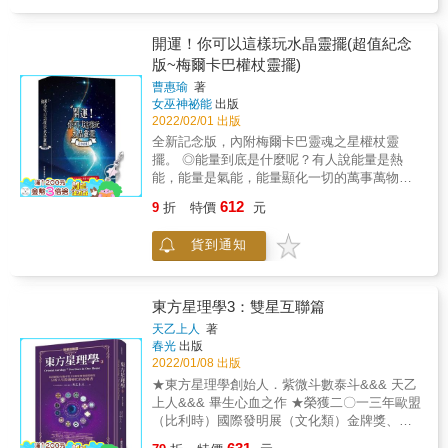
門，會招來爛桃花！ 床的左邊放高的櫃子，能
打造風水好宅，坐在家就能吸收好的能量與氣
使男主人步步高升！ 床腳正前方會直接面對窗
場。改善居家風水，提升個人運勢，輕鬆改善
戶，這代表會有異地的爛桃花！ 書桌後面如果
開運！你可以這樣玩水晶靈擺(超值紀念
你的生活狀況！ & 本書特色 & 1、 跳脫過去使
有走道、有床，會讓小孩讀書時心神不寧！ 座
版~梅爾卡巴權杖靈擺)
用羅盤看東南西北的傳統迷思，利用上下左右
位的右後方如果有L 型轉角，就可以藏風納
前後的概念統整傢俱風水。 2、 簡化艱澀難懂
曹惠瑜
著
氣！ & 風水大師詹惟中，用最清楚的文字，呈
的風水，讓讀者能夠更輕鬆的看懂、讀懂，同
女巫神祕能
出版
現專業的傢俱風水，讓你透過家具，為自己的
時也讓風水年輕化。 3、 風水不侷限在有錢
2022/02/01 出版
財運、桃花、事業、健康大大加分！ & 8大居
人，提供小資族也可以擁有風水好宅的獨家祕
全新記念版，內附梅爾卡巴靈魂之星權杖靈
家設備，門、窗、床、桌、櫃、椅、馬桶、爐
法。
擺。 ◎能量到底是什麼呢？有人說能量是熱
灶，分析前朱雀、後玄武、上天羅、下地網、
能，能量是氣能，能量顯化一切的萬事萬物。
左青龍、右白虎，讓你從中掌握傢俱風水，為
能量摸不著看不到，只能感受卻又說不出所以
自己打造風水好宅，坐在家就能吸收好的能量
612
9
折
特價
元
然來，卻每天影響著我們。 作者用簡單易懂的
與氣場。改善居家風水，提升個人運勢，輕鬆
方式，教會大家能量是什麼，如何測試。這是
改善你的生活狀況！ & 本書特色 & 1、跳脫過
貨到通知
一本簡單易懂的靈擺書，深入淺出引導讀者如
去使用羅盤看東南西北的傳統迷思，利用上下
何探測能量，希望每一個人可以輕鬆的學會使
左右前後的概念統整傢俱風水。 2、簡化艱澀
用靈擺的方法，去感受能量對我們的影響，在
難懂的風水，讓讀者能夠更輕鬆的看懂、讀
食安問題嚴重的今天，能夠使用本書所教的方
東方星理學3：雙星互聯篇
懂，同時也讓風水年輕化。 3、風水不侷限在
法去檢測食物，為自己的健康把關。 這是能量
有錢人，提供小資族也可以擁有風水好宅的獨
天乙上人
著
學裡面的一本簡單易懂的書，只要您按照本書
春光
出版
家祕法。
所教的步驟，一步一步的學習，就能夠輕鬆的
2022/01/08 出版
使用這套靈擺探測術，幫助讀者們的生活更加
★東方星理學創始人．紫微斗數泰斗&&& 天乙
美好，趨吉避凶，心想事成。
上人&&& 畢生心血之作 ★榮獲二〇一三年歐盟
（比利時）國際發明展（文化類）金牌獎、羅
馬尼亞國家研究院金牌獎、波蘭國家發明聯合