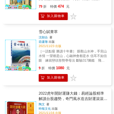
https://www.facebook.com/iyao.book/
位、人倫、對應關係。時代在變，科技日新月
474
79
折
特價
元
異，居家或公司的擺設，到處是文明的產物，
而人們生活在其中，自然就會受其磁場與形象
加入購物車
的影響，進而產生許多吉凶現象，這是時下風
水地理師所生疏又輕忽的，卻是影響層面最
廣，也是吉凶的關鍵因素。如不懂樹木及各種
器物的吉凶，不能與時俱進，仍舊憑手捧羅盤
雪心賦菁萃
就要幫人堪宅，只會自誤誤人。因為易理寄寓
沈朝合
著
象，而且易經包含理、象、數，即使理氣當
葫蘆墩
出版
運，而外局、內局或物件擺設不對，當運又有
2021/11/23 出版
何用？一間屋宅用理氣，頂多論三、五點，如
［一語點竅 勝讀十年書］ 眼觀山水神，手寫山
果依「象」及擺設可論三十、五十點吉凶現
水情 一望都是山，心融神會都是水 信耳不如信
象。更何況對於公司、工廠的人事、會計、經
眼 練就巒頭形勢學母法 斷驗317圖鑑 飛躍
營、研發、領導統御，營銷細節等，只有從
昇華識得來龍去脈 《雪心賦》是研究堪輿學者
1080
「象」及擺設形局才能精準論斷，用羅盤理氣
9
折
特價
元
必讀經典，相傳是唐朝卜應天著作，卜氏字則
只能論片面。所以真正需要用到羅盤的是陰宅
巍，將山川理氣、龍穴砂水玄妙形勢之方圓規
及選購陽宅時。萬物各有其質，有物形成象，
加入購物車
矩著成賦文，是巒頭形勢學母法。原文用詞淺
有形有象就有吉凶，所謂「天不語、象示吉
顯，少了圖解總是抽象撲朔迷離，作者沈朝合
凶」，依作者長期研究景象、物象的經驗，理
親自編繪斷驗317圖鑑，以圖釋文，可瞬間明
氣、天星、方位所能反應的一點點現象，往往
徹，筆力扛鼎為《雪心賦》畫龍點睛，洩盡山
2022虎年開財運賺大錢：易經論股精準
都會在形象與擺設物件上顯現出現；有時候雖
水之真性情。舉凡文化墓園、城市風水、居址
解讀台股趨勢，奇門風水造吉財運滾滾來
然納好氣，卻因為有文明產物或者擺設不當，
陽宅建宅景觀設計、催旺正能量布局，《雪心
【限量附贈「化煞為權旺財入庫，乾坤八
因而產生質變，以致論斷出現誤差；另一方面
陶文
著
賦菁萃》所蘊含風水巒頭形勢學菁華底蘊，足
時報文化
出版
就是只談「理」，忽略「象與數」，理象數本
卦神龍龜」擺件／鑰匙圈】
以選為最佳經典，值得典藏。 擁有《雪心賦菁
2021/11/16 出版
為一體，理是氣的形式原理，理寓於象，象準