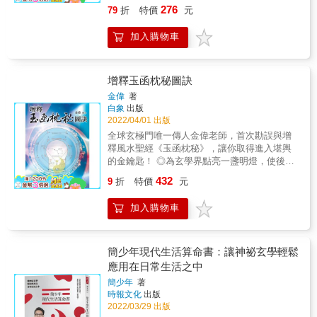
私， 讓你能快速學會使用羅盤各層測定方位、
276
79
折
特價
元
判讀盤面含意！ & {什麼是羅盤？} 羅盤有羅
經、羅經盤、羅經儀、羅庚、風水羅盤等各種
加入購物車
不同的名稱，是中國古代四大發明之一，也是
風水師勘查風水的重要工具。 & 其中，羅經這
項名稱具有「包羅萬象、經天緯地」的含意，
可呈現人們勘查風水時須考量天上星宿、地上
增釋玉函枕秘圖訣
山脈走向及水流方向等因素的事實。 & 本書特
金偉
著
色 & ★羅盤的基本概念，必知零藏私 從羅盤的
白象
出版
結構組成、盤面種類、主要功能、使用禁忌、
2022/04/01 出版
保存方法及風水發展的歷史簡介等必知基本概
全球玄極門唯一傳人金偉老師，首次勘誤與增
念，帶你快速認識風水羅盤！ & ★詳解盤面符
釋風水聖經《玉函枕秘》，讓你取得進入堪輿
號，新手也能輕鬆學 羅盤盤面上會運用到的符
的金鑰匙！ ◎為玄學界點亮一盞明燈，使後學
號，包含河圖、洛書、八卦、五行、九星、等
者不走深淵之路。 ◎完整解讀「楊公五經」，
432
風水相關概念，本書逐一詳細解說，即使零基
9
折
特價
元
將風水學導入更高境界！ ◎圖訣雙傳，弘揚古
礎也能輕鬆看懂！ & ★羅盤分層全圖解，帶你
典風水之正宗！ 莫小看風水上的誤與短， 那會
學會各層操作方法 每一個羅盤圈層，都以圖文
加入購物車
導致整個家庭甚至家族的成敗榮枯！ 先賢云：
搭配的方式解析盤面符號的吉凶含意、該層主
「庸醫害人，莫過一人；庸師害人，傾覆全
要用途及操作須知，讓初學者也能精準測定出
家。」 沒讀過風水的「四書五經」
屋宅、龍、砂、水的坐向方位！ &
&mdash;&mdash;《葬書》與「楊公五經」，
簡少年現代生活算命書：讓神祕玄學輕鬆
切莫輕言已經出師，以免害人害己！ 堪輿學
應用在日常生活之中
派，百家紛出，真偽混淆， 古籍《玉函枕秘》
簡少年
著
和《四十八局圖訣》 才是讀懂風水「四書五
時報文化
出版
經」完美寶庫的金鑰匙！ 金偉老師三十多年來
2022/03/29 出版
嚴謹探究各家學理， 並跋山涉水對眾多古今風