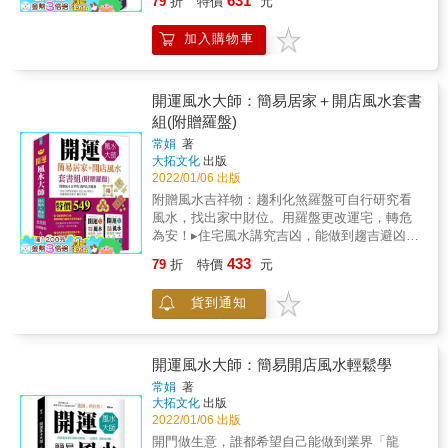
631
79
折
特價
元
總會金牌獎 ★融合古老智慧和現代元素，解譯
個人潛能與人生曲線的說明書！ 瞭解自己人格
加入購物車
特質的優劣點，預知人生曲線高低處， 為的不
是少出力，而是能夠施巧力， 不只是為了避
險，更為了能在順風時借力、逆風時沉潛， 讓
你不管處在人生哪一個階段，都能找到明朗的
開運風水大師：簡易居家＋開店風水套書
前進方向。 東方星理學是一門古老的智慧， 由
組(附贈羅盤)
華人界最權威的紫微斗數泰斗
常娟
著
&mdash;&mdash;天乙上人，將紫微斗數以全
大拓文化
出版
新面貌呈現， 以圖像符號取代專有名詞，突破
2022/01/06 出版
翻譯盲點， 並結合星座學與心理學，以及大數
附贈風水吉祥物：趨利化煞羅盤可自行研究看
據統計學， 讓有心學習者能無障礙進入東方星
風水，找出家中財位。用羅盤更改運宅，轉危
理學的世界， 一同探索人生藍圖，掌握生命每
為安！▸住宅風水講究吉凶，能做到趨吉避凶才
一個關鍵的轉捩點。 *** 最詳細討論星盤中雙主
是好的風水。想要讓事業有個好的開始，一定
星的影響和磁場變化 探討人生際遇變化的說明
433
79
折
特價
元
要找一個好的地點。▸風水的基本原理是陰陽平
書 《東方占星學&mdash;單星篇》詳述40 顆星
衡，而人體也講究陰陽協調。許多風水因素都
座的人格特質、心態屬性和性格優缺點， 《東
貨到通知
是人造的，只要認識清楚，即使是凶象也可以
方占星學&mdash;區塊篇》說明星盤中十二區
改變。每個人的磁場不同，即使同樣的風水環
塊的作用，並推斷未來發展方向。 新作《東方
境，對人的作用也會大相徑庭。家居之地是我
占星學&mdash;雙星互聯篇》則是探討單一區
們日常生活所在的地方，在那裡睡覺以恢復體
開運風水大師：簡易開店風水輕鬆學
塊中雙主星的融合、互制， 進一步討論兩顆星
力，因為在這所住宅的時間很長，所以住宅和
宿相互的影響和磁場變化。 一加一會等於二
常娟
著
人才能產生密切的關係。經商店鋪的風水選
大拓文化
出版
嗎？若是兩顆星宿的特質南轅北轍又該怎麼解
址，應當選擇一個能保證商家精力旺盛的環
2022/01/06 出版
釋？ 每種組合附有5張圖表，全書近400張，詳
境，如此不但便於招攬顧客、利於買賣，更能
盡分析區塊位置、8項能力和14項人格特質，
開門做生意，誰都希望自己能做到業界「龍