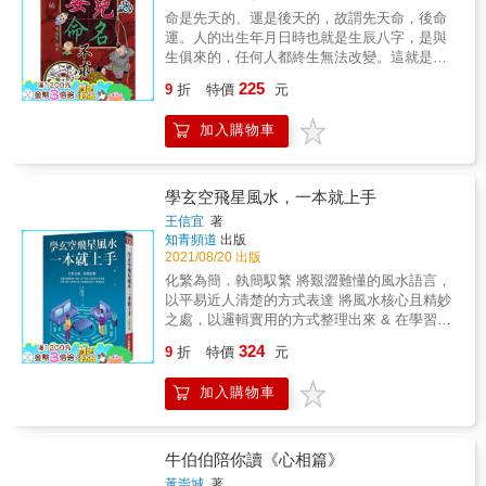
關係，並將〈紫白訣〉逐句解釋。本書特點是
命是先天的、運是後天的，故謂先天命，後命
參酌古文獻與現代陽宅觀念，將兩者合併出由
運。人的出生年月日時也就是生辰八字，是與
理論基礎至實務操作的陽宅完整學習步驟，加
生俱來的，任何人都終生無法改變。這就是先
上近百幅各種陽宅實景範例，相當程度的完成
天之命。 人的姓名，是命理當中可以改變的部
225
陽宅風水這門學問的質量，使讀者定然深入淺
9
折
特價
元
份，這就是後天運。先天不足可以造運嗎?可行
出，心領神會。
者為姓名也。 此書能為公司或自己兒女取個好
加入購物車
名子，為子孫造無限福，能給予公司進無線錢
財。 讓我們中華子民能共享祖先遺留下來之智
慧結晶，福則延綿，共創驚世之事業。
學玄空飛星風水，一本就上手
王信宜
著
知青頻道
出版
2021/08/20 出版
化繁為簡．執簡馭繁 將艱澀難懂的風水語言，
以平易近人清楚的方式表達 將風水核心且精妙
之處，以邏輯實用的方式整理出來 & 在學習風
水的過程中，筆者深深地慨歎入門的不易，許
324
9
折
特價
元
多風水書籍艱澀難懂、詰屈聱牙，對風水初學
者而言，簡直就像是看天書一樣的困難。而且
加入購物車
許多風水上的說法不但複雜，甚至可能會互相
抵觸，令人不知孰真孰假，也會模糊了風水堪
輿的重點。因此，筆者才會興起寫作風水入門
書的想法，要以實用簡單的方式，去蕪存菁，
牛伯伯陪你讀《心相篇》
讓一般不具風水知識的讀者，也能快速理解，
黃崇城
著