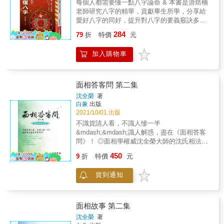
淚、有的過程令人為之動容。 一位命理師，會
療癒冥想
每個人都需要懂一點八字論命 & 本書是游焙楠
老師將教你同參這四宮裡的星曜組合，找出自
在遭逢危急之際，提點逢凶化吉；在好運到來
老師研究八字的精華，貢獻畢生所學，分享給
己最容易成功的賺錢與存產模式，更進階運用
臨之前，叮囑及時掌握。然而，真想要「命運
愛好八字的同好，提升對八字的要義竅訣多一
疊宮、飛化、暗合技巧，找出影響財運的原
操之在手」，減少浪費時間在效果不佳的選
份之參考。 & 筆者累積三十餘年之研究，五
284
因，避開財務上的風險，讓你的努力有所收
79
折
特價
元
擇，盡可能避開身心不必要出現的傷害，除了
術、子平八字、擇日、陽宅風水布局、姓名
穫！ & 除此之外，本書還要教你更多更深： ‧
正派專業命理師的提點，當事人問事後做出的
學，由於年事漸增，祈望能寫一本書，從基礎
從命盤看適合又能賺到錢的職業 ‧看四化和四煞
加入購物車
選擇相當關鍵，無奈現在有太多人對算命抱持
概論到精論至如何一個四柱八字能推算到準，
對財運的影響是好是壞 ‧創業的必要條件 ‧關鍵
美麗的幻想、消極的宿命論、愛算又不信邪、
此書是值得研究的工具書。範例二百四十篇四
宮位沒有祿？用福德宮的意志力自己化祿 ‧讓時
心太過執著，以及各種各樣的迷思
柱八字由十天干對照十二地支，調候用神精
間成為自己最好的理財工具 ‧改運也要造運，化
&hellip;&hellip; 羅嫻老師在《命理師在做啥》
論，每一例四柱八字結尾均加上一則「大衍之
面相答客問 第二集
祿出去的位置很重要 ‧買房是財富保險還是人生
中精選出一些精采生動並具教育意義的案例，
數」以測吉凶。 & 本書的內容重點在於十天
沈全榮
著
風險？ ‧從二十多歲到六十多歲，不同年紀的資
希望能透過這些真實發生的故事，幫助讀者具
干、十二月令的用神取用及忌神的提示，可以
白象
出版
產累積計畫 ‧防神棍詐騙的心理素質 ‧已知用
備「知命、立命、瞭命」的正確觀念，如此才
說是對初學以及進階的學員是相當有助益的，
2021/10/01 出版
火！催化財運的東方魔法 & 本書特色 & ★作者
能發運揮命理的真正功能，以達指點迷津、瞭
諸如甲丁庚、乙丙癸、丙辛壬、戊己甲丙癸、
不識貨請人看，不識人慘一半
數十年從商經驗的親身印證 身為「武曲化忌
解自我，並幫助人們去創造更豐足且有意義的
壬癸戊辛丙，天干的交互調候作用都有詳盡的
&mdash;&mdash;識人解惑，盡在《面相答客
人」的大耕老師，一生都會覺得缺錢而很想賺
生命。 算命要用得對， 才能讓人生值回票價！
提示，格局貴賤的分判。
問》！ ◎面相學權威沈全榮大師的沈氏相法系
錢，他過去曾面臨三次負債，金額從數千萬到
列專書，簡單易學，準確無比。 ◎人心不同各
上億元，但卻都可以在幾年的時間內重新建立
450
9
折
特價
元
如其面，但透過面相學，一切昭然若揭，無所
自己的事業版圖。除了擁有堅強的商業實力之
遁形。 ◎知己知彼，百戰不殆，面相學將成為
外，他更藉助紫微斗數的力量，看見自身命盤
貨到通知
當代「認識自己、見相識人」的一門顯學。 面
上呈現的關鍵問題，並進一步找到解決的指
相學是中國很早就起源的特別文化資產，《史
引，成功地一次次從絕境中翻身。 & ★命盤也
記‧越王勾踐世家》范蠡評斷勾踐:「長頸鳥喙，
能看出自己駕馭金錢的能力 現在理財流行談
可與共患難，不可與共樂。」所以復國後便變
FQ（Financial Quotient），也就是「財務智
面相故事 第二集
姓易名轉而經商，不但躲過兔死狗烹的命運，
商、理財知識」，其實在紫微斗數中，命盤也
沈全榮
著
也成為一代巨富。 所羅門王也曾留下一段名
能充分呈現一個人駕馭金錢的能力，例如紫微