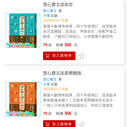
程。這本書不只是命理指南，更像是一位理解
慧心齋主談命宮
你、陪伴你的知心好友，幫助你打破對命理的
慧心齋主
著
刻板印象，發掘生活中的更多可能性。邱博士
大塊
出版
結合理性與感性，以她的學術背景和豐富的命
2025/01/17 出版
理實踐經驗，深入淺出地講解紫微斗數中的星
紫微斗數傳奇經典，四十年後增訂、改寫版本
曜、宮位、四化等複雜概念，讓你在閱讀中輕
命宮是關鍵，是源起，學會命宮，搭配甲級乙
鬆上手，理解紫微斗數的奧妙。書中詳盡解析
級星，了解自己與他人。引領紫微斗數研究的
紫微斗數命盤中的十二宮位與十四主星，幫助
代表性人物全新詮釋每顆星的正負兩面特質命
356
你掌握事業、財富、感情等人生關鍵領域。邱
79
折
特價
元
宮星曜可以詳解一生所有現象，未雨綢繆，預
博士利用「星辰王國」生動的故事背景，將抽
做準備，創造幸福。慧心齋主──曾經和紫微斗
象的命理概念，轉化為一則則有趣的小故事，
加入購物車
數畫上等號，在台、港、全球十一家華文媒體
讓你不僅能學到紫微斗數的知識，還能在閱讀
同時刊登專欄，為探索命運方向的人提供指
中找到與自己生活息息相關的共鳴。無論你是
引。現在，她決心以自成一家的命理研究，加
忙碌的職場人士、企業主管、創業家，或是尋
上深厚的禪修基礎，探索新的命運主題！研究
慧心齋主談星際關係
求人生方向的探索者，這本書都會為你提供實
紫微斗數的人都知道「慧心齋主」這號人物。
慧心齋主
著
用的指引，引領你走向充滿生命意義與哲理的
慧心齋主曾經同時在台灣、香港、東南亞，以
大塊
出版
人生。打開這本書，讓我們一起探索命運的地
及美洲、歐洲等十一家全球華文媒體刊登專
2025/01/17 出版
圖，找到屬於自己那顆最閃亮的星吧！
欄。歷經四十多年潛心苦修，除了要與讀者共
紫微斗數傳奇經典，四十年後增訂、改寫版本
享她最新的研究所得，在後疫情時代，去找她
整個紫微命盤十二宮都有星際關係存在其中，
的人越來越多，她因此決定要在混亂的年頭裡
一個人只有真實的認識自己、和自己做朋友，
不斷寫作紫微斗數。本書是作者四十多年鑽研
也才能處理好自己的星際關係網。引領紫微斗
356
的珍貴體悟、分析星曜的正負面與內外在現
79
折
特價
元
數研究的代表性人物全新詮釋諸星在命宮與交
象，真心推薦給對紫微斗數有興趣的讀者，只
友宮的星際關係透過紫微斗數，認識自己，種
要你翻開書本找到你自己的命宮，你必為書中
加入購物車
好因，也有好的收穫，好的命運。慧心齋主──