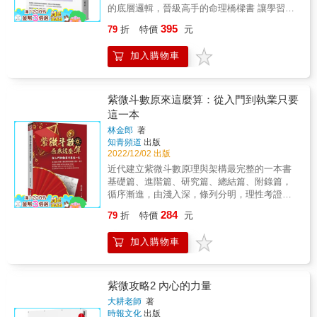
運時機和方式 & 本書特色 & 1.真實案例，學解
的底層邏輯，晉級高手的命理橋樑書 讓學習無
盤論命：從命盤背後的故事，學習專業命理師
縫接軌、解盤不卡關 ＼歡迎進入新手村特訓／
395
79
折
特價
元
解盤手法和改運造命的策略建議。 2.理性思
【初學者】得以順利敲開命理的大門，第一次
考，破除神棍迷信亂象：改運需要的是盡人事
學紫微斗數就上手。 【有基礎程度者】能夠回
加入購物車
的決心，而非聽信神棍胡說八道。 3.技巧滿
顧訂正過往學習上的失誤，突破障礙，找回學
點，判讀命盤的細微跡象：疊宮、飛化、暗合
習熱忱。 【開業命理師】能再度掌握學理，技
等技巧綜合運用，解盤更靈活。 4.務實改運，
巧用得更順手，進入更高階更快速的應用。 大
才能跳脫困境：推論命主的個性、價值觀、行
耕老師首度寫給學習者的算命原則與實用技巧
紫微斗數原來這麼算：從入門到執業只要
為模式後再提供改運建議，不談玄虛，不給無
百寶箱 紫微斗數是結合占星學和易經的綜合術
這一本
效雞湯。 &
數，繁複的學問總讓學習者望而生怯，尤其初
林金郎
著
接觸時，很容易因為大量的專有名詞、文言文
知青頻道
出版
以及精的解盤過程而卡關放棄。本書將帶大家
2022/12/02 出版
用更輕鬆的方式學習，由深耕教學現場的大耕
近代建立紫微斗數原理與架構最完整的一本書
老師親自書寫，白話地說明命理原理和術語，
基礎篇、進階篇、研究篇、總結篇、附錄篇，
釐清訛傳謬誤，從了解原則到能說出基礎解
循序漸進，由淺入深，條列分明，理性考證，
釋，再到深度解盤，再到高階運用，配合書中
最後獲得秘笈的最高心要，頓悟紫微的奧妙和
的圖解和遊戲關卡，讀者能在短時間建立起正
284
79
折
特價
元
樂趣。 幾千年來華人一直在沿用，卻始終無法
確的概念，學習斗數不必多走冤枉路。 ◎4大
明確言明的斗數由來、十二生肖由來、六十納
章節步驟化理出解盤脈絡 ◎111個常見學習問
加入購物車
音由來等，本書以學術的方法做了考證和說
題和學理疑惑詳解 ◎15道命理破關遊戲提升論
明，希望我們都可以不再「知其然，卻不知其
命精準度 ◎5種基礎解盤要領，疊宮、四化、
所以然」，當然也更在說明，中國命理其實都
雙星、引動宮位、暗合宮，再加疾厄宮概要示
有所根據，而非只是江湖的術士之言。 希望命
紫微攻略2 內心的力量
範 ◎5種專業等級技術，飛化、定盤、占卦、
理可以幫助我們透視生命的軌跡與意義，讓我
快速斷盤、數字紫微，斷盤神乎其技！ 本書特
大耕老師
著
們理解活過一回有何功課和目的，每個人都應
時報文化
出版
色 1.科普搞不懂的命理雜問，落實基本功 收錄