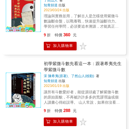
了然山人
著
組合、四煞星、空劫星，徹底掌握星曜對應於
知青頻道
出版
不同宮位時的真正內涵。 &
2023/03/24 出版
理論與實務並用，了解古人是怎樣使用紫微斗
數論斷命盤，以戰養戰，快速提升論斷功力。
學習任何學問，必須要追本溯源，才能真正了
解這門學問的基礎與底蘊。 因古文義簡言亥，
360
9
折
特價
元
就如同《心經》一樣，短短幾個字，往往蘊藏
了無限的深意，因此解讀古賦文，如果沒有豐
加入購物車
富的實務經驗與厚實的學術基礎，相當難以訓
出希夷先生隱含在字裡行間的奧義。也因此，
校訂紫微斗數全書容易，但如果要白話解譯這
本書，真的很困難。 經過6年多的努力，超過
初學紫微斗數先看這一本：跟著希夷先生
20年以上的醞釀，慢慢的把這些內容一點一滴
學紫微斗數
的匯聚成冊。希望能藉由這本書的問世，讓更
宋 陳希夷(原著)、了然山人(校勘)
著
多人能清楚知道什麼是紫微斗數，它的源頭是
知青頻道
出版
什麼，它的本質是什麼。 &
2023/01/19 出版
讓所有斗數愛好者，能從源頭處了解紫微斗數
的原始面貌，不再被許許多多的荒謬理論或個
人讀書心得給誤導。 山人常說，如果你沒看過
紫微斗數創術人 希夷先生有關紫微斗數的著
288
9
折
特價
元
作，不管是這本『紫微斗數全書』或是『十八
飛星策天紫微斗數全集』，你怎知道你學的是
加入購物車
不是正統的紫微斗數呢？在網路發達，凡事講
究速成的現代科技社會，google大神確實能夠