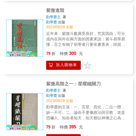
訣，也一一羅列。更重要的是，筆者也坦白地
指出，當今斗數界運用得上的星曜，一來可知
紫微進階
斗數共有那些星曜，二來可知目前那些星曜可
勸學齋主
著
用，可免滿盤星辰耀眼，徒眩心神。 & 你我來
勸學齋
出版
自謎樣的國度，魚貫投生在這衝突不止、矛盾
2023/09/28 出版
傾軋的星球；本分不清是本能地，抑或是被動
近年來，紫微斗數廣受喜好，究其因由，可分
地爭相奔競，汲汲營營，與週遭的人、物、事
成內在與外在兩方面的因素來說：紫斗易學易
不期而然地互動著。不必太費時間，也不必太
懂，言之有物了初學者只要依書查表，排就命
耗腦力，你我都能感覺到「機遇」的拉力與推
盤，照著書上的解說，也能觸及命造的一些表
300
力，喜墜茵而嘆落溷，望春山而傷逝水。我們
79
折
特價
元
象，再進一步稍加熟悉星曜的性質，命造的人
可以鐵硬著牙齒，不去相信命運的存在；但
事景況，就會依稀地浮現在腦海裏。 & 而這些
是，「機遇」卻不時指揮著我們表演喜、怒、
加入購物車
星曜的性質，大都隱約地在其名稱的字涵裏表
哀、樂的綜合劇。有一天，不管你是權傾一
達出來了，如:「武曲」星以「武」字可會意，
世，或是位卑終身，每一場戲都得落幕；儘管
「七殺」星以「殺」字可會意，「天機」星以
身分有別，結果並無二致。天子庶民，同歸於
「機」字可會意，‥‥。此乃就其內在因素而
紫微高階之一：星曜鐵關刀
糞土耳秦宮漢家，依舊起秋風。人生，可見及
言。 & 此外，近年來有多位頗有份量的老前
勸學齋主
著
的終端，竟是如此，惹得老子大嘆宇宙捉弄萬
輩，率將其秘本或心傳予以公開，使得斗數高
勸學齋
出版
物，留下那句頗富哲思的剖白： & 天地不仁，
手輩出，苦心鑽研，營造出一番新氣象，這是
2023/09/28 出版
以萬物為芻狗； 聖人不仁，以百姓為芻狗。 &
可喜的。就此筆者特向學長林炎成先生致敬，
勸學齋的主張：一、宮星、四化，二位一體，
在這看似悲觀的論調中，我們卻感受到生命的
有他不懈不怠的毅力，與義無反顧的精神，才
缺一不可。二、論命不要像政治與宗教，老是
脈動；萬物在天地間形成了食物鏈，人類由於
能請出那麼多位高人，執筆寫下他們的不傳之
恐嚇人。知命者知天，知天都以神佛之心為
認知生命的寶貴，力圖生存，使其得以在天地
秘，讓八○年代末期的中國人，能普受紫斗光輝
心，除了慈悲，還是慈悲。三、命理很神奇，
間壯盛。一代傳過一代，我們依舊熱愛生存，
395
的照耀與薰陶，使研究紫斗成了風尚。這是外
79
折
特價
元
但不要神話自己，盡可能將理說明白。想要寫
但遠祖力拓蠻荒的心性，封也沒因時代的文明
在因素。 & 坊間紫斗的吉籍，汗牛充棟，據筆
的心得還不少，所以這本書叫（紫微高階之
而中斷遺傳，凝聚成了現代人的「暴力情結」