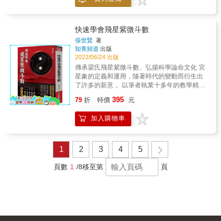
一顆文曲星 巨門：愛情有備無患 武殺：憑實力
單身 同巨：回頭草真好吃（嚼）
&hellip;&hellip; 從星曜透視你的愛情能力，
用命盤解析情路上的風雨， 紫微斗數研究者、
快速學會飛星紫微斗數
感情鬼打牆者必讀── & ★限量贈送桃花仙娘祈
張世賢
著
福卡 桃花仙娘是華人文化圈中桃花信仰的起
知青頻道
出版
源。我們現在常說的「有桃花就有姻緣、有桃
2022/06/24 出版
花就有人緣」就是源自於她會幫助跟保護女性
傳承梁氏飛星紫微斗數、弘揚科學論命文化 宮
尋找生命價值，好姻緣正是其一。如遇爛緣
星象的定義和運用，隨著時代的變動而衍生出
分，她也會快快幫你斬斷。本書限量贈送由澄
了許多的新意， 以筆者執業十多年的教學精
心堂求得桃花仙娘同意並蓋下「桃花仙娘福
華，將傳統命理的觀念、口傳心授、背口訣、
395
印」之祈福卡，幫大家招來好人緣、好桃花。
79
折
特價
元
斷語， 給予科學化的邏輯思維和現代化新的用
& ◎用紫微斗數找到自己在愛情市場的定位！
語解析。 & 性格決定命運，紫微斗數的宮位化
精解60組星曜的愛情特質，全面分析愛情的相
加入購物車
象，就是性格表現模組，經過串連後，就會產
關宮位：夫妻宮、官祿宮、遷移宮、福德宮 紫
生吉凶禍福、成敗。而宮位化象就是我們進行
微斗數中，夫妻宮代表自己對待愛情的態度和
分析時的細部解析，也是改善命運的關鍵。 &
能力，但除了夫妻宮，還有三個宮位會同步影
知過，才有辦法改過，不知過如何改呢？知道
1
2
3
4
5
響感情狀況：隱藏著內心期待的官祿宮、跟運
問題的根源，就能對症下藥，藥到病除。 & 知
氣和精神有關的福德宮、給人外在印象的遷移
擅，才有辦法揚擅，不了解其擅長，如何提升
頁數
1
/8
移至第
頁
宮。這四個宮位有其影響感情運的邏輯，搭配
呢？了解生命中擅長的部份，就能有效的提昇
星曜一起看，才能明確了解自己的愛情取向與
及運用它，人生才會更美好。 & 「吉凶化串連
容易遭遇的問題，認清愛情裡最重要的事： & ‧
結構」基本是以「宮位化象」來解釋，但多宮
什麼樣的人是你真正的理想型？ ‧自己在愛情裡
位的串連組合會產生不同的「宮位組合化
最在乎的是什麼？ ‧自己的情緒、精神對感情的
象」，故必須熟悉「宮位化象」後，方能將
影響 ‧真的是錯的時間遇到對的人嗎？ ‧自己給
「宮位組合化象」靈活運用，以期符合人性及