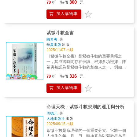
300
79
折
特價
元
態解靜態、以時間煥活空間，賦予紫微斗數現
代命理的意義與實用價值。當基本盤的「不
加入購物車
變」遇見時間的「萬變」。格局高低決定命運
上限，而流年契機決定命運兌現的路徑。本書
以時間為縱軸，結合四化飛星的流轉，能清晰
看到每一年的故事和吉凶論斷。紫微斗數以紫
紫微斗數全書
微星為核心，以十二宮位為舞臺，以星曜的動
陳希夷
著
靜交輝為劇本，演繹出個體命運的獨特篇章。
華夏出版
出版
而「六大基本盤」做為紫微斗數的骨架，恰似
2025/11/07 出版
六種天生攜帶的「生命原型」--它們是每個人命
《紫微斗數全書》是紫微斗數的重要典籍之
盤的底色，決定了星辰能量與宮位共振的最初
一，其成書時間存在爭議。根據多項證據，陳
旋律。然而，傳統命理研究往往停留於靜態盤
希夷被認為是紫微斗數的創始人之一。例如，
面解讀，忽視了時間流逝中「變易」的深意。
提到紫微斗數由唐代至宋代的陳希夷創立，並
316
本書獨闢蹊徑，聚焦於基本盤與流年能量的動
79
折
特價
元
在明代編纂成《紫微斗數全書》。進一步說明
態共振，直指一個深刻命題：先天命盤如同種
陳希夷是北宋時期的道家名人，被譽為「紫微
子，而流年歲運則是土壤與氣候；唯有看清二
加入購物車
斗數」的創始人，並且他的著作《紫微斗數全
者如何互動，才能真正捕捉命運的呼吸。
書》對後世影響深遠。此外，和也提到陳希夷
將紫微斗數傳給其子與徒，並以孤本形式流傳
數百年。
命理天機：紫微斗數規則的運用與分析
周德元
著
大地出版社
出版
2025/09/15 出版
紫微斗數是命理學的一個重要分支。它將一個
人出生的年、月、日、時換算為以紫微星為首