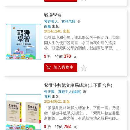
文字絕倒，原來你的命宮星曜真的如作者所
曾經和紫微斗數畫上等號，在台、港、全球十
言，半點不虛，人生竟有此絕學，你會想一本
一家華文媒體同時刊登專欄，為探索命運方向
又一本的讀它、學好它，因為自己學了給自己
的人提供指引。現在，她決心以自成一家的命
戰勝學習
算命最安心。
理研究，加上深厚的禪修基礎，探索新的命運
紫婷夫人、玄祥老師
著
主題！紫微斗數是古老的中國占星術，滿天星
白象
出版
斗難以盡數。古有賢者窺探星空奧秘，歸納而
2024/12/01 出版
成紫微斗數，慧心齋主師從倥侗子習數半生，
◎讓環境和心境，成為學習的平衡助力。◎翻
自己也禪修不斷。紫微斗數對慧心齋主而言，
開人生的使用說明書，拿回自我命運的遙控
就是生命，也是生活，更是星際關係。星星在
器。◎療癒與父母的關係，就能幫助學習。
人類世界只有夜晚才看見，紫微斗數的星星卻
&「學習問題」不一定會伴隨我們終身，紫婷以
378
是全日不休，全年活動。本書中慧心齋主罕見
9
折
特價
元
自身學習經歷，勉勵家長與學習困難的孩子，
談雙星的同宮關係，以及諸星之星際關係，全
甚至是從事普教、特教的老師們，用一個全然
面從十二宮位解析紫微命盤的星際關係。本書
加入購物車
不同的角度──紫微斗數來解讀學習問題，藉此
還附有一篇珍貴的後記，半字不提星空、斗
幫助學習困難的孩子走出人生坦途。&教師與家
數，卻發人深省，禪機處處，像似一部人生短
長是學生/子女在學習過程中不可或缺的鷹架，
片，精彩奧妙在其中。
如何建構穩固的鷹架，本書提供了許多具有參
紫微斗數賦文格局總論(上下冊合售)
考價值的建議。──國立臺灣師範大學特殊教育
曾正興、真觀主人(編著)
著
學系教授 趙本強&深刻理解這本由紫婷夫人和
育林
出版
玄祥老師共同撰著的學習專書，所要戰勝的並
2024/06/21 出版
非是分數，而是「自我」與「愛」。──仁德醫
「紫微斗數格局賦文總論上、下冊一書」乃是
護管理專科學校副教授、生命關懷事業科主任
繼「紫微斗數賦文辯證」、「紫微斗數全書重
邱達能&因材施教、順勢而爲，幫助孩子克服學
新斷義」二書之後，有系統性地來解釋祖師爺
習障礙，領取幸福人生的入場券。──文字力學
陳摶老祖（希夷先生）之大作「紫微斗數全
792
院創辦人 林郁棠&使讀者能快速了解孩子內
9
折
特價
元
書」內容的賦文與格局，同時也包含了的骨隨