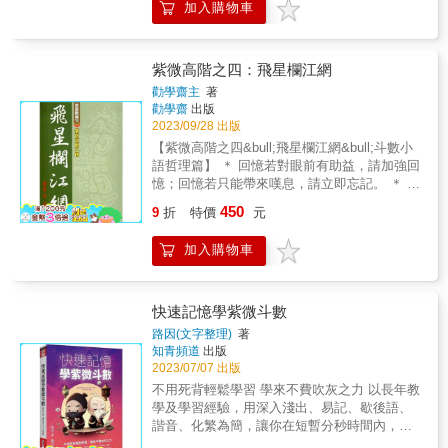
者長年研究命理學的經驗，常有些書籍的內
加入購物車
一）是不限制自己在有生之年寫多少本的用
(蓋洛普語)。這一蠻荒時的利器，諷刺地在文明
容，掛一漏萬，或有些部分語意晦澀，致使讀
意。此門學問浩瀚，再多幾本也寫不盡，惟盡
世界中神出鬼沒，於是乎衝突益多、矛盾加
者摸不著頭緒，因此不是囫圇吞棗，就是將錯
心力而已。打從生命的廊頭走來，最不堪的事
深。甚且，已惡化到自身的衝突與矛盾。 & 讓
就錯，不是人云亦云，就是只知其然，不知其
是回頭看。 & 民國七十七年(西元一九八八年)
我們信手拈來幾個話題談談： －－誰也不否認
紫微高階之四：飛星欄江網
所以然。筆者有鑑於此，發心對紫斗作有系統
冬天，《紫微初階》《紫微進階》像孿生兄弟
強大的武力，是維護世界和平的不二法門。 &
勸學齋主
著
的整理與闡述，使讀者知其所以然；在讀者瞭
般地誕生了。多蒙諸位厚愛，他們的足跡走到
－－敵對的雙方不時地「狐疑」對方真是一隻
勸學齋
出版
解其原理原則後，以之為基礎，使可自行潛心
全球華人世界，常有國內外讀者來電、來信，
大狐狸；防人之心不可無的說法，早已得到了
2023/09/28 出版
研究，以至登峰造極，超越筆者，再將您的心
或相約見面；我也從「業餘的專業研究者」，
「道德豁免權」。 & －－暴發戶式的文明誤導
【紫微高階之四&bull;飛星欄江網&bull;斗數小
得，同饋給筆者與社會大眾。 & 筆者常對紫斗
走到專職的設硯論命、設班教學。 & 不回頭
著我們寅吃卯糧似地佔用了後世子孫的幸福。
語哲理篇】 ＊ 回憶若對眼前有助益，請加強回
的同好說：紫斗真有其內涵，我們必須以做學
想，不知已過了十二年多。許多讀者關心勸學
我們是否已發覺這個「心行不一」的矛盾？ &
憶；回憶若只能帶來嘆息，請立即忘記。 ＊ 人
問的態度去研究它。筆者極不喜歡聽到、見到
齋主的第三本著作，到底何時出版？今天，終
－－我們憑什麼標準界分：「禮多必詐」與
生必有破耗，只求耗之無悔。 ＊ 人生許多事，
或言及，此家長彼家短的攻訐詞句，試想：前
450
於鬆一口氣，可以藉著第三本紫微著作的誕
「禮多人不怪」、「機智」與「機詐」、「滿
9
折
特價
元
真的不要「刪除」得太快，甚至有些事可「閒
人研究的結晶，我們若能以之為基礎原理，繼
生，跟大家說明。不過，我知道：再多的說
招損」與「知足常樂」、「陰謀」與「陽
置」一陣子或一輩子。 ＊ 人要有勇氣，更要沉
續研究下去，而有更多的發明，那不是很美妙
明，都無法抹去我心中對拖延出書的慚愧。 &
謀」？是否僅以好惡為褒貶的準繩？ & －－大
加入購物車
得住氣。 ＊ 真勇氣，沉的住氣；假勇氣，沉不
的事嗎？對前人的貢獻，感謝都來不及，那能
「不預期」地當上命理老師後，更讓我體會許
家樂、六台彩盛行，多少人對他所崇拜的神明
住氣。 ＊ 寧為墊腳石，不為絆腳石。 ＊ 未醫
因短暫的超越或藉其燭火所照明的自己，而有
多命理與地理的真、善、美，以及它們的宏觀
進行「關說」，由不得祂答不答應，硬要祂
病，必先醫心；要醫命，也先醫心。 ＊ 要傲
所誣陷呢？中國人最大的缺點，就是不能善用
調控。 & 一出書就被讀者接納，除了高興外，
「違背職務」，出張明牌。 & 蓋洛普預測西元
骨，不要傲氣；要爭氣，不要生氣。 ＊ 敏感的
別人的優點，異中求同，再作發揮，或是吸取
快速記憶學紫微斗數
相對地提高未來著作水準的要求。我反省到讀
二千年，美國青年將在健身房裡吸毒，這種矛
好處是善於分析，壞處是事事憂疑。 ＊ 不理是
別人的長處後，同中求異，自認推翻了他人的
路因(文字整理)
著
者的讚賞，源自於《紫微初階》《紫微進階》
盾的畫面，在我們前面舉說的話題裡，不也是
非，是非自少；不談是非，是非自遠。 ＊ 有觀
論調，而沾沾自喜。別人的作品明明有八十分
知青頻道
出版
的明朗步驟與豐富內容；「不留一手」是我的
幽靈般地出現了嗎？ & 知識爆炸帶給人類更加
念的人是火車頭，沒觀念的人是車廂。 ＊ 『理
的佳績，卻要去挖人家尚未得到的二十分，而
2023/07/07 出版
天性，外加從沒想當命理師與命理老師，更使
的迷憫與無知，而不是聰明與達觀。科學態度
想』的定義：處『理』好『想』法。 ＊ 靜心要
自以為是，這是不道德的，也是傷己的心理與
不用死背輕鬆學習 學來不費吹灰之力 以長年教
我在寫書時，能暢所欲言。兩本書一出，我享
只帶給我們這個社會「迷信傳言的統計」，依
讓心靜，切莫墜入陰沈。 ＊ 涓滴之得，聚沙成
行徑。另一種情況就是，古來各門學術的肇始
學及學習經驗，用深入淺出、易記、歇後語、
受了「不留一手」的好處；這期間，常與懂得
舊落入「三人成虎」、「曾參殺人」的陷阱，
塔；涓滴之失，轉眼成空。 ＊ 男為陽，陽中要
者很高明，被奉為鼻祖之後，就沒有人能超越
諧音、化繁為簡，讓你在短暫分秒時間內，認
命理的學生或朋友，共勉「不留一手」，發揚
並未帶給我們「追根究底」的思潮與作為。更
有陰；女為陰，陰中要有陽。 ＊ 不要『贏在』
他，只在鼻祖無意間劃定的範圈內打滾。各位
識紫微斗數，牢牢背住紫微斗數術語、星座名
命理，有些人疑惑地說：「若把精華和盤托
可怕的，我們為了追求生存，竟無視於生命的