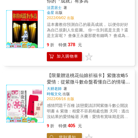
你的『成就』有多高
歷，給點心理建設未嘗不行，只是運程能否更
法雲居士
著
動？仍要借助命主的意志、調控。宮位是症、
金星
出版
星主是因，想瞭解問題的癥結，星、宮、象的
2022/09/02 出版
熟悉不好忽略。可惜原需要斗師製盤、解盤的
這本書教你預測自己的最高成就， 以便你好好
面紗，逐漸被科技取代。現在只要按按手機、
為自己規劃人生藍圖。 你一生到底是主貴？還
敲敲電腦鍵盤，任何命盤、飛星、四化，網路
是主富呢？ 會像王永慶那麼有錢嗎？ 會成為世
上都有資料能查。 & 筆者先前拙作《大師不傳
界精英嗎？ 不甘心只為升斗小民的人一定要
378
的紫微斗數密碼》，也有基本星、宮、象佈
9
折
特價
元
看！ 不甘心默默無聞的人一定要看！ 你的前程
局，和星族分析及解盤技巧，讀者如有興趣可
如花似錦，還有一線曙光， 要你自己來打開！
選擇參考，至於運盤的妙用，則要透過本書闡
加入購物車
人生契機就在這裡！ 法雲老師積40年之經驗，
述。 &
幫你找出預測自己人生最高價值的方法。那也
是你終身可奮鬥的目標。 &
【限量贈送桃花仙娘祈福卡】紫微攻略5
愛情：從紫微斗數命盤看懂自己的情場攻
略！
大耕老師
著
時報文化
出版
2022/08/16 出版
感情問題千百種 談戀愛請詳閱紫微斗數公開說
明書 & 紫微：相愛不容易相處也難 天同：逃出
沒結果的愛情輪迴 天機：愛情有賞味期是因為
無聊？ 貪狼：單身即地獄 破軍化祿：愛愛愛不
405
9
折
特價
元
完 廉貞：他是對的人嗎？ 太陰：你與婚姻最近
的距離 擎羊：沒有相愛何來傷害？ 武曲：給我
貨到通知