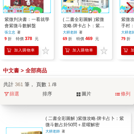
紫微判決書：一看就學
( 二書全彩圖解 )紫微
紫微
會紫微斗數解盤
攻略‧牌卡占卜：紫微
手村
斗數占卦50問＋星曜
成為
張立忠
著
大耕老師
著
大耕老
解密
輯和
378
469
9
折
特價
元
69
折
特價
元
79
折
加入購物車
加入購物車
中文書 > 全部商品
共計
361
筆， 頁數
1
/8
篩選
排序
圖片
條列
( 二書全彩圖解 )紫微攻略‧牌卡占卜：紫
微斗數占卦50問＋星曜解密
大耕老師
著