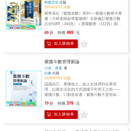
時報文化
出版
2024/11/12 出版
銷售長紅《紫微攻略》系列──紫微斗數牌卡專
書《大耕老師超準紫微牌》全新修訂紫微斗數
占卦50問（344頁）＋星曜解密（112頁）顯著
提升你與問事者的占卜體驗！不需生辰八字，
469
69
折
特價
元
但其準無比！紫微斗數占卜自學指南兩書合一
超好用，命理新手也能輕鬆學紫微、學占卜！‧
加入購物車
紫微斗數占卦50問：50題感情、事業牌占案例
詳細分析，教你解讀牌卡訊息精準斷事。‧星曜
解密：歸納重點，方便攜帶隨時應用，通透星
性和70張牌義與卦象。將紫微斗數占卦邏輯結
紫微斗數管理新論
合牌卡＝容易學、快上手、準度高大耕老師轉
小沐、熹熹
著
化紫微斗數密而不傳的「隨機取數占卦技
白象
出版
巧」，親自設計紫微牌卡和獨創牌陣，直接彰
2026/07/01 出版
顯紫微斗數準確的占卜功能，即使是命理小白
認識自己、看懂他人，從人生抉擇到企業管
也能輕鬆學會占卦。書中詳細說明牌卡占卜的
理，以最生活化的方式讀懂千年帝王之術——
邏輯和技術，以50道常見問題為實例示範解
紫微斗數。◎創造命運：紫微斗數不是宿命
牌，跟著練習，快速上手。本書與紫微牌的特
論，而是一門認識人性與掌握機會的智慧。◎
379
色#星曜能量 #圖像聯想 #提升感應 #準確預測
79
折
特價
元
知己知彼：看見自己的優勢及他人的特質，作
#不需硬背 #不分流派1.以牌卡的形式，高度還
為人生與管理決策的參考依據。◎趣味學習：
原紫微斗數的精算能力。2.加入易經的「變
加入購物車
透過插畫協助了解十四顆主星，讓艱深的命理
卦」思維，排除因為流派差異而有不同解釋的
變得簡單有趣。《紫微斗數管理新論》是一部
可能性。3.搭配書中牌陣，應用更加靈活，可
結合命理智慧、觀察人性與現代管理思維的入
以深入問事。4.適合紫微斗數學習新手，一邊