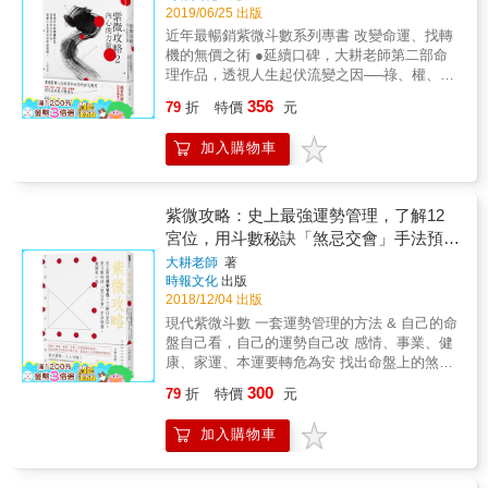
該好好活過一回，也努力的圓過一場夢。 疫後
2019/06/25 出版
學習者最常出現黑人問號的問題，破解迷思，
各國規定都不盡相同且隨時在變，航空公司更
導正觀念，讓這本書帶你重回新手村接受訓
近年最暢銷紫微斗數系列專書 改變命運、找轉
是不合理的規定一堆，但許多的困難到目前來
練，紮實基本功，日後解盤時腦海裡自然浮現
機的無價之術 ●延續口碑，大耕老師第二部命
說大致上都解決了，但願接下來開心愉快一切
出綜觀全局的正確脈絡。 2.深耕教學現場的高
理作品，透視人生起伏流變之因──祿、權、
順利。 &
手帶你正確學習 想遨遊廣大深奧的紫微斗數宇
科、忌 ●以具邏輯的現代觀點解釋，一本不落
356
79
折
特價
元
宙，必然需要有經驗的專業導遊，大耕老師多
俗套、不流於宿命論的命運轉機之書 ●隨書附
年致力於紫微斗數教學，深知學生在學習上的
贈《命理師真心話》一冊，大耕老師有話直
加入購物車
盲點，本書將複雜的學理和技巧化繁為簡，開
說！ 從命盤看到未來待人處事的方向 命理的存
闢出一條清晰的學習路徑。 3.技巧在精不在
在不是要讓人完全信服命運、照著宿命去走，
多，厲害的人反而不太用技巧 許多人學得越多
而是能了解自己人生的優勢、弱點，了解自己
越深之後，反而放掉基本的原則與原理，迷失
各方面的執著、不安、脆弱、空虛源於何處，
紫微攻略：史上最強運勢管理，了解12
在看似炫麗的技巧上，以至於學得越多，算得
然後找到解決之道。本書將說明，當我們受到
宮位，用斗數秘訣「煞忌交會」手法預
越不準！本書精選重點技巧的關鍵使用方式，
四化連動影響，遇到逆境時，如何透過紫微斗
測、避險有一套！
大耕老師
著
讓你學到真正的眉角。 &
數，知道自己真正擁有的能力，做出適當的選
時報文化
出版
擇與進化。 掌握影響人生起落和走向的四化應
2018/12/04 出版
用 ○●搶先看○●必備基礎觀念 （四化通常同時
現代紫微斗數 一套運勢管理的方法 & 自己的命
存在正反面的意義，因此應用起來深且廣，請
盤自己看，自己的運勢自己改 感情、事業、健
詳閱書中教學與分析） 【化祿】是「投入心
康、家運、本運要轉危為安 找出命盤上的煞忌
力、期待」和「本來不屬於我，而後增加出
交會之時，提前為人生問題找到策略！ & 紫微
來」的概念。當出現在六親宮位，代表會對那
300
79
折
特價
元
斗數，人生的地圖 紫微斗數是每個人獨一無二
個宮位的人投注心力；出現在自我宮位時，代
的人生地圖，能顯示何時風和日麗、何處風起
表會自己能展現出這個宮位的價值。 【化權】
加入購物車
雲湧，更能在你備感迷惘無助之際，透露出一
是「加重、掌控」的概念。六親宮位出現化
條較好的道路。 本書作者曾為叱吒一時的餐飲
權，表示很重視該宮位所代表的人，也希望能
大亨，生意失利後，於孑然一身的困境中因紫
夠影響並掌控與此人的關係。 【化科】代表對