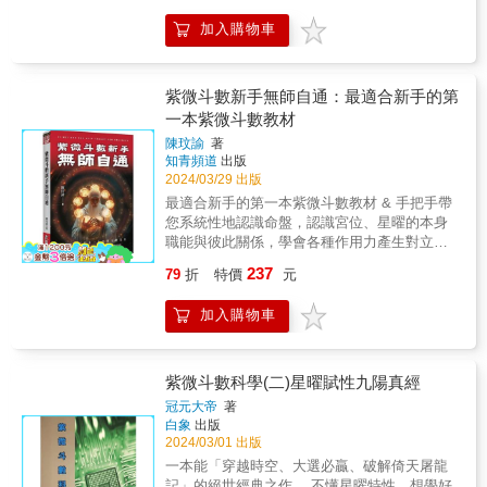
心、性格及重視價值；發覺孩子們學習真正的
賦。 & 本門從師公康國典先生，傳承恩師陳正
問題&hellip;&hellip;重新建立親密的親子關係，
加入購物車
男先生，及恩師陳正男先生二十多年來對我親
開啟學習新紀元！──台北市立興雅國中校長 莊
自的傳授，今敝人把恩師教授之賦文、格局用
國彰&我因專業工作關係，過去也看過很多相關
以命盤十二宮位的方式呈現，集冊成書後而出
的期刊書籍，但少有像這本書有專業的內容描
版，讓喜愛紫微斗數的同道好友們能更好閱
紫微斗數新手無師自通：最適合新手的第
述&hellip;&hellip;──仁德醫護管理專科學校調
讀，不會只限於文字的敘述，讓同道好友一目
一本紫微斗數教材
理保健科副教授兼主任、台灣財團法人瑪利亞
暸然，運勢吉凶褔禍立即掌握於胸中，運用自
社會福利基金會執行長 吳東昇&融合東方智慧
陳玟諭
著
如。 & 本書分為上、下二冊，上冊的部分是解
知青頻道
出版
與現代教育的全人發展新視角──國立臺灣師範
釋紫微星系如：紫微、天機、太陽、武曲、天
2024/03/29 出版
大學體育與運動科學系助理教授 潘正宸&《戰
同、廉貞，下冊是解釋天府星系如：天府、太
勝學習》不僅僅是一本教育書，更是每一位家
最適合新手的第一本紫微斗數教材 & 手把手帶
陰、貪狼、巨門、天相、天梁、七殺、破軍再
長和教師的良師益友。──前台北市立麗山國中
您系統性地認識命盤，認識宮位、星曜的本身
加上與六吉星左輔、右弼、文昌、文曲、天
輔導主任、台北特殊教育學校退休教師 陳肇怡
職能與彼此關係，學會各種作用力產生對立、
魁、天鉞和六凶星擎羊、陀羅、火星、鈴星、
&在現階段的社會環境下，別期待貴人天降；老
聯繫、羈絆等種種互動。 & 由基礎開始輕鬆
地空、地劫，內容分章列節，加上用以命盤十
237
79
折
特價
元
實地把這本書看一看，自己當孩子的貴人吧！
學，從斗數的先備知識包含曆法、天干地支、
二宮位方式顯示，以俾有益於同道好友閱讀研
──台中清水國中理化老師 吳淳亮&在教育現場
五行等概念開始，認識十二宮的本質，對沖、
究，進而融入命盤之中，俾使能夠死盤活看、
加入購物車
的老師能透過本書中提到的各種分析工具，了
三合、六合的關係，認識十四顆主要星曜的特
觸機必發 ，讓一個人之富貴貧賤，生老病死，
解學生性格、優勢與潛在的學習障礙。──屏東
質，介紹斗數的排盤方式，了解紫微系諸星對
興衰起伏瞭如指掌，走入內心深處。 &
縣潮州國小教師 黃雅慧&&◎代理經銷：白象文
命盤的影響，介紹天府系諸星對命盤的影響，
化更多精彩內容請見
介紹空宮及解盤的要領，介紹其他星曜等等，
紫微斗數科學(二)星曜賦性九陽真經
http://www.pressstore.com.tw/freereading/978626
本書總結了本書作者的經驗。希望能有所裨益
冠元大帝
著
於讀者。 & &
白象
出版
2024/03/01 出版
一本能「穿越時空、大選必贏、破解倚天屠龍
記」的絕世經典之作。 不懂星曜特性，想學好