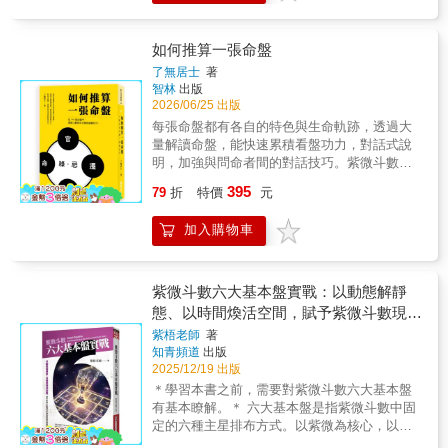
小小一本，卻點破深藏你心中的擔憂與疑惑！
期待的「滿意生活」！ & 從命理觀、命理基礎
局、性格特質與運勢走向，除了是部命理專
免和努力的方向，與迷信和消極的宿命論非常
正緣存在嗎？命理師說我這輩子都是小三命／
的建立，到命盤結構、星性、宮性的解讀與延
著，更是一部智慧全書。 本書不僅教您如何看
不同。 2.本書著重介紹宮位與宮位的變化，以
剋父命？我是不是會沒有小孩？&hellip;&hellip;
伸， 以及四化、流年、斗君等進一步的論述，
命，更進一步教您如何因命制宜、以策破局。
及很重要的煞忌交會應用，讀者更能快速上
如何推算一張命盤
各種令人無言的問題，大耕老師說給你聽！ 本
進而擴及到職業、婚姻、朋友、陽宅的選擇，
特別融入《三十六計》智慧，將古代兵法的謀
手。這是目前斗數書籍很少使用的方法，因為
了無居士
著
書特色 1.本書是四化的深度介紹，能進階學習
以及增進健康、延年益壽的方法&hellip;&hellip;
略思維與命盤解析相結合，讓您在理解命理的
內行的老師通常不願意教，或者不願意一開始
智林
出版
利用四化所產生影響宮位的力量，更深入探討
& 作者分享學習「紫微斗數」數十載累積的心
同時，也學會如何在現實生活中靈活應對挑
就教。 3.本書以簡明白話、邏輯思維去解釋斗
2026/06/25 出版
宮位的能量。宮位的能量才真正架構出人生，
得筆記， 以最貼近生活的淺白文字讓更多喜好
戰，化險為夷，轉危為機。讓命盤不再只是靜
數，讀者不必死背海量的資料，而是用「宮位
每張命盤都有各自的特色與生命軌跡，透過大
而四化則是產生宮位的變化，這個變化的力量
命理的同好， 一起進入紫微斗數的天地！
態的宿命圖，而是一張可操作、可轉化、可升
聯想法」，了解宮位中心價值、了解星曜中心
量解讀命盤，能快速累積看盤功力，對話式說
甚至可以讓我們改變人生，因此在紫微斗數中
級的人生戰略。理解命理，也同時擁有精準導
價值，然後推演出星曜在宮位內的解釋。 4.每
明，加強與問命者間的對話技巧。紫微斗數雖
十分重要。 2.化忌一般被認為是不好的象徵，
航與致勝奇謀，閱讀本書不只是一場命理的探
個單元充分的將理論結合故事、案例，隨後設
然傳承了一千年，始終缺乏一個推論方法，有
然而實際上化忌是力量的來源，正因為有缺
395
索，更是一場充滿智慧的佈局！
置【小練習】讓大家熟悉解盤的要領。並有許
79
折
特價
元
的只是各門各派的祖傳秘笈，方法雖多，不過
乏，所以才產生努力的動力。本書將透析四化
多斗數實戰秘訣，讀者可依需求快速運用上
是人人一把號，各吹各的調，當然慘不忍卒
的應用，讓我們重啟自身的力量，打破環境限
手。 & 見證紫微斗數的強大推薦（依首字筆劃
加入購物車
睹。本書作者提示的方法論透過主星、輔星以
制。 3.介紹重要的北派技巧，以及讓許多初學
排列） 王念秋／Home Hotel執行長 簡少年／
及祿忌而構成一個組織架構，從此能夠推算天
者一頭霧水，不知道如何使用的「飛化、自
微信著名命理小程序桃桃喜創辦人，國際紫微
下人的命。【獨家架構】 建立邏輯化組織系
化」，都將一一以白話比喻解釋。 4.不瞭解斗
學會北京分會會長 羅煒茜／萊雅集團CMO
統，不再陷於千篇一律的斷語，真正讀懂每一
數的基本宮位結構，解釋星曜時將永遠摸不到
紫微斗數六大基本盤實戰：以動態解靜
張命盤的靈魂。【對話祕笈】 首創對話式引
核心。有別於一般入門書籍大篇幅又扁平地討
態、以時間煥活空間，賦予紫微斗數現代
導，教你如何精準回應問命者，累積超越常人
論星曜，忽略了星曜的解釋是需要透過宮位來
命理的意義與實用價值。
紫梧老師
著
的看盤功力。【實戰推演】 深入解析紫微斗數
產生，本書用斗數的基本結構「宮位」來說
知青頻道
出版
144種格局，揭開從古至今始終未明說的推算
話，採宮位聯想法來解釋含意，不必背誦海量
2025/12/19 出版
資料。 5.延續《紫微攻略》系列實戰、快速、
＊學習本書之前，需要對紫微斗數六大基本盤
好用的風格，利用每個章節的小練習、圖解、
有基本瞭解。＊ 六大基本盤是指紫微斗數中固
案例，幫助大家快速掌握各類四化的應用、對
定的六種主星排布方式。以紫微為核心，以十
命盤的影響，以及如何利用四化改變命運。
二宮為軸，安裝盤面的其他主星星辰。----以動