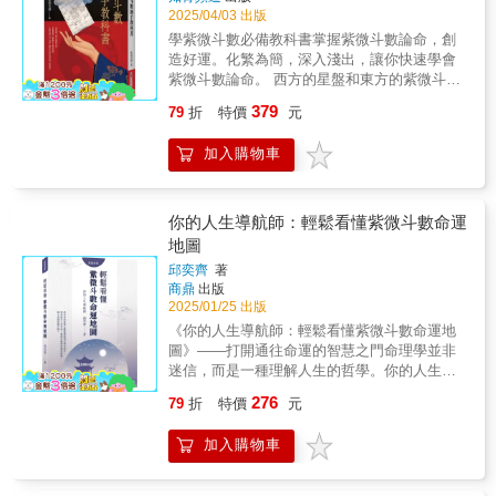
命，但你會更有力量，好好活出屬於自己的那
2025/04/03 出版
道光。每一顆星、每一個宮位，都是一種「能
學紫微斗數必備教科書 掌握紫微斗數論命，創
量投影」，紫微可以不只是命理，它可以是覺
造好運。 化繁為簡，深入淺出，讓你快速學會
察的起點。這本書的誕生，開啟你靈性、命理
紫微斗數論命。 西方的星盤和東方的紫微斗
與內在觀照間的交錯學習，並引導讀者從能量
數，這兩者相比較八字而言，可以去看到更細
的角度出發，學習如何觀察命盤背後的意識動
379
79
折
特價
元
節具體的東西，例如搬家、車禍、大量的偏
力。◎代理經銷：白象文化更多精彩內容請見
財、政府官司、戀愛走向等。其依憑的是天
http://www.pressstore.com.tw/freereading/9786263
加入購物車
象。星盤和紫微斗數都有12宮，把人的一生都
細分到12宮之中。同時在不同宮中列入不同的
星體。其認為天地是一大磁場，無數個體之間
又有無數小磁場，不同的磁場之間相互影響，
你的人生導航師：輕鬆看懂紫微斗數命運
便有了傾向性的引導作用。所以人的行為以及
地圖
遭遇的吉凶會受星體流轉的影響，從而成為我
邱奕齊
著
們斷事的依據。 命理學認為人為天地之一部
商鼎
出版
分，天地有其自然運轉的規律，人也必須依從
2025/01/25 出版
規律流轉。例如八字，從周易衍生而出。其認
《你的人生導航師：輕鬆看懂紫微斗數命運地
為萬物皆在五行之內，有陰陽之屬。道德經有
圖》——打開通往命運的智慧之門命理學並非
言：道生一，一生二，二生三，三生萬物。二
迷信，而是一種理解人生的哲學。你的人生導
為陰陽，三為天地人。陰陽屬性為一切之源
航師：輕鬆看懂紫微斗數命運地圖》將古老的
頭，所以可以通過陰陽屬性，去斷吉凶，評富
276
79
折
特價
元
紫微斗數智慧與現代人的需求完美融合，帶領
貴。
你找到屬於自己的人生方向。作者邱奕齊博士
加入購物車
擁有英國博士學位，以及超過十年的命理實踐
經驗，她以輕鬆溫暖的筆觸，幫助你解開命運
的密碼，開啟一段充滿自我探索與驚喜的旅