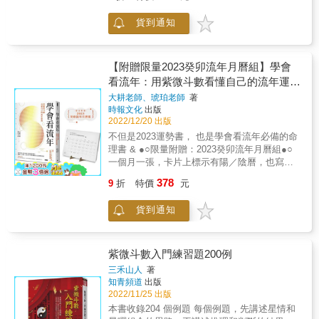
&hellip;&hellip;別擔心！ 這本書將化繁為簡，
向指南 在熟悉東方星理學系列前三冊所討論的
兩位老師整合流年判讀技巧， 就算是入門者，
人格特質，區塊重心，以及雙星格局之後， 本
貨到通知
也可以利用主要的學理理路，學到最實用的
書主要描述東方星理學星盤中的四顆星： 資源
「看流年」基本功！ & 談趨勢、論運勢， 還把
星、掌握星、顯耀星、阻礙星。 這四顆星並不
箇中學理和邏輯用大白話解釋給你看！ & 1.精
是「真的」星曜，而是星盤中諸星的「四種變
選關鍵27顆星曜 星曜在時空情境下，可以解讀
【附贈限量2023癸卯流年月曆組】學會
異型態」， 也就是說，變異星具有改變性的作
為「人的個性」，而主星與輔星的搭配則會顯
看流年：用紫微斗數看懂自己的流年運勢
用， 只要有其中一顆伴隨在星曜旁，星曜原來
示更多的性格的細節！本書從上百顆星曜之中
的特質就會呈現「變異」。 加上資源星＝變
(收錄2023年運和月運解析)
大耕老師、琥珀老師
著
精選出十四主星、六吉星、祿存、四煞星、紅
多、變富、有口福、有緣分； 加上掌握星＝變
時報文化
出版
鸞與天喜，共27顆，掌握這27顆星曜，即可正
集中、變得有執行力、有掌控力； 加上顯耀星
2022/12/20 出版
確掌握流年的趨勢。 & 2.搭建起論流年的
＝變有名氣、有貴人、被曝光； 加上阻礙星＝
不但是2023運勢書， 也是學會看流年必備的命
SOP，理解天時、地利、人和的奧秘，掌握每
變收斂、有是非、挫折、欠缺。 每個人都有這
理書 & ●○限量附贈：2023癸卯流年月曆組●○
一年的機會與風險 Step 1.查看流年盤上祿存、
「四顆星」，落於星盤中的不同區塊，便代表
一個月一張，卡片上標示有陽／陰曆，也寫著
擎羊、陀羅坐落的位置：這就是你今年的機
不同的意義， 這是人生藍圖中的重要標記， 標
每一個月份的處世重點。這些重點為琥珀老師
會、風險與功課所在。 Step 2.查看流年盤上的
378
9
折
特價
元
記出人生的高低起伏，一個人最重視的主題、
精算2023流年整體趨勢後，給讀者的重要提
四化給予的指示：因為人無法脫離環境的影
最容易受挫的地方，例如感情和婚姻； 也可能
醒，希望在貪狼化忌破軍化祿、暗湧的慾望終
響。 Step 3.查看流年盤疊到哪一個宮位：發現
貨到通知
標記人生的短板，像是理財投資等等。 了解標
將為夢想傾巢而出的2023，做為您一整年份的
事情的來龍去脈與因果關係。 & ◎例如如果我
記的意義，便能補自己的不足、平衡優缺， 掌
定心錨。 & 你是否曾有這些疑問：聽說紫微斗
的流年命宮疊併在本命的夫妻宮，那麼對我而
握了這四顆變異星的特徵和落點，便可掌握人
數很準，但是似乎不好學、很難精通、感覺是
言，這一年感情就是重要的事情，如果剛好我
生起伏的關鍵， 提前為自己做好部署與準備，
古代的學問&hellip;&hellip;。 關於這些問題
紫微斗數入門練習題200例
的夫妻宮出現貪狼化忌，我就會明確地感覺到
讓自己面對有高峰低谷的人生之路，依舊能穩
&hellip;&hellip;不用擔心。 這本書將化繁為
我對感情的期待。 & 本書特色 & 1.真正看懂自
三禾山人
著
定前進，胸有成竹。 ※內容特色※ 以圖像和宮
簡，兩位老師整合流年判讀技巧， 就算是入門
知青頻道
出版
己的流年運勢，運勢書不再只是看趣味、看心
廷人物及直白用語取代專有名詞，讓每一顆星
者，也可以利用主要的學理理路，學到最實用
2022/11/25 出版
酸的！ 多數的運勢預測書都是「以一應百」的
和宮位都有全新的面貌，並以淺顯的說明和各
的「看流年」基本功！ & 談趨勢、論運勢， 還
內容，例如屬牛的今年發大財、屬豬的明年生
本書收錄204 個例題 每個例題，先講述星情和
式圖表， 讓原來的古老學問變成一套立體的
把箇中學理和邏輯用大白話解釋給你看！ & 1.