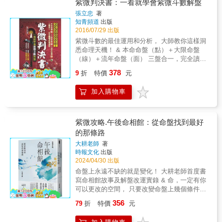
門讀本。作者以深入淺出的方式，將原本被視
紫微判決書：一看就學會紫微斗數解盤
操作牌卡，一邊融會斗數知識。5.操作簡易，
為艱澀難懂的紫微斗數進行重新詮釋，透過生
張立忠
著
適合對於命理、占卜有興趣者和牌師使用。
動插畫及生活化案例，引導讀者輕鬆認識十四
知青頻道
出版
顆主星的性格特質與命盤宮位的基本涵意。本
2016/07/29 出版
書不僅帶領讀者認識自己，更幫助你理解家
紫微斗數的最佳運用和分析， 大師教你這樣洞
人、伴侶、同事與主管的思維模式，從而提升
悉命理天機！ & 本命命盤（點）＋大限命盤
溝通能力，優化人際互動與合作關係。無論是
（線）＋流年命盤（面） 三盤合一，完全讀懂
初次接觸命理的新手，還是希望從不同角度思
命理運程。 & 這樣解紫微斗數命盤 即準確又容
378
考人生與事業的讀者，都能透過本書看見自身
9
折
特價
元
易！ 利用本書方法，讓你解盤一次就到位。 排
特質與潛能，理解命與運的脈絡，在變動的環
陣組合，翻轉命運玄關， 感應剎那，預知禍福
境中找到適合自己的步調與定位。◎代理經
加入購物車
吉凶。 & 紫微斗數是一門易學難精之算命數
銷：白象文化更多精彩內容請見
術，目前坊間有關紫微斗數各類書籍，雖然均
http://www.pressstore.com.tw/freereading/9786269
有獨到之論述，但缺乏系統整理，會給初學者
造成學習上障礙。作者用研究紫微斗數已超過
紫微攻略.午後命相館：從命盤找到最好
三十年的經驗，加上生活中實際的驗證，蒐集
的那條路
各類星性特質心來編輯此書，希望能對後起之
大耕老師
著
秀有些許幫助。 & 本書依斗數命理系統編排成
時報文化
出版
一百四十四個命盤結構，因地支子午、丑未、
2024/04/30 出版
寅申、卯酉、辰戌、巳亥相對應，故可濃縮成
命盤上永遠不缺的就是變化！ 大耕老師首度書
七十二個命盤，將斗數十四主星置入在這七十
寫命相館故事及解盤改運實錄 & 命，一定有你
二命盤中，再加上六吉、祿、馬六煞星曜、生
可以更改的空間， 只要改變命盤上幾個條件，
年四化星及部份常用甲乙級星，配合十天干融
便可能迎來全然不同的人生景況。 你，想活出
入組合產生之命盤上之變化，不管男女任何生
356
79
折
特價
元
怎樣的人生呢？ & 靜謐的巷弄裡，佇立著一間
辰均在這七十二個命盤之內，且每個盤都將人
不起眼的老建築「午後命相館」 午後開張，黃
的一生斗數的十二宮位，全部在一個章節銓