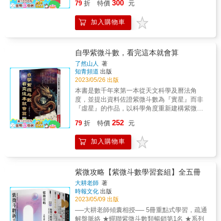
300
起跑點，卻一路『輸到』終結點。 ＊ 要『贏
讀者，讓我們學習洋人的心胸，試看：英國大
79
折
特價
元
稱、五行、宮位強弱、坐向。 奧地利出生，入
出，那麼拿什麼教學生？」 & 我的回答是：
存在。 & 我們應該冷靜一下，認真思考這些問
過』昨天的我，不要『輸在』自是的我。 ＊ 賢
發明家瓦特，因「汽衝壺蓋」原理的發現，而
了英國籍，是位哲學家及數理邏輯學家，路德
一、因你「不留一手」，寫書、講課自然有份
題。我們發覺：一個人在窮、病、否、困的時
才用來創造事物或解決問題，絕非用來製造問
有蒸汽機的發明，這個發現與發明，導致了工
加入購物車
維希．維特根斯坦（Ludwig Wittgenstein）說
量，學生將會源源不斷。 & 二、如你擔憂肚子
候，最能感應生命的訊息，進而接受神、佛、
題或引發爭端。 ＊ 美好的人生是鬆中有緊，緊
業革命，並為後世廣泛運用。時至今日，已有
過: 「孤獨，貧窮都能快樂，如果能清楚自己。
內的東東已寫盡，為要有新而好的內容來教學
玄、命學。而且大部人一頭栽進去，就迷上了
中有鬆。 ＊ 『命理』是用來『理命』的。 ＊
多少更高超的發明是根據他的發現而來，但始
倘不能瞭解自己的個性，再富有朋友再多也很
生，這份「擔憂」會促使你加緊研究，永遠比
這些學問，因為他們不再迷失，不再與生命疏
人不要自我設限，但要接受別人設限。 ＊ 冀求
終沒有人(包含我們中國人)詆譭他的發現是原始
難快樂。」 紫微斗數是藉由每一顆星的交互運
昨天更進步，這是「不留一手」帶來的好處。
自學紫微斗數，看完這本就會算
離。 & 基於這個理由，我們應該發揚這些學
他人或環境對我不設限，就是自我設限。 ＊ 協
的、粗糙的。假使我們也能有這種心胸，無論
作，找出人的特質、優點、缺點、行為、才華
& 三、日日在進步，年年有創見，不用怕沒學
問，使我們不時擁抱著生命的喜悅。但，很遺
了然山人
著
調的本意就是協調，絕對不容破裂。 ＊ 柔能護
從事那一門學術的研究工作，把前人的創見，
和潛能，可知己知彼，進而改之或加勉，為自
生。這是知命者該有的作為，才不會淪為江湖
憾的，命理學在台灣，始終像一個討人喜愛的
知青頻道
出版
剛，剛能挺柔。 ＊ 聰明人尋煩惱，智慧人無煩
當做原理原則，而從這個基礎出發，那麼必會
己創造出新的命與運，或和人建立好的善緣與
術士。 & 另外，為了提昇層次，先擱下預計要
私生子，大眾對它的感情和看法一直是複雜
2023/05/26 出版
惱。 &
有許多突破性的斬獲。 & 研究紫微斗數也不例
同理心。 人的個性在生下的那一剎那，紫微斗
寫的第三本斗數著作，轉而追溯五術根源，發
的。筆者眼看日本博士、教授以及香港學者之
本書是數千年來第一本從天文科學及曆法角
外，如何運用他人點滴露水，澆我紫斗園中的
數的命宮就已清楚呈現出你獨特的個性、特質
現五術(山醫命相卜)皆源自道家。 老子《西昇
流，對中國命學典籍的研究、放正、著述，不
度，並提出資料佐證紫微斗數為『實星』而非
花木，使之滋長，才是最重要的課題。 & 常聞
與行為傾向了。 & 才華和潛能，一生的吉和
經》中有云：「我命在我不在天。」天乃大自
禁汗顏，真不知台灣的教授是否私下做了研
『虛星』的作品，以科學角度重新建構紫微斗
紫斗的同好談及，紫斗論命，星情重要？抑或
兇、好和壞，在紫微斗數中皆可窺知。 &
然，瞭解祂就可「順其自然」地運用祂，於是
究，而未發表，抑或等待命學也成了「禮失求
數基礎。並搭配youtube教學視頻解說，讓您閱
四化重要？筆者認為二者應是互為體用的。詳
252
發展成五術。 & 在研究與論斷命理的過程中，
79
折
特價
元
諸野」的另一門？ & 為此，許久以前，緣結
聽並用，取得最好學習效果。 作者-了然山人老
究其間的關係，或者可以如此比擬它們：命盤
我發現問命者與論命者，落入一個矛盾的課
「紫微斗數」；不斷地深入並向高手討教，發
師從天文科學、星曜及曆法的角度解析出流傳
(天地人三盤)是骨架，星情是肌肉髮膚，而四化
題，而不自知。論命者以「鐵口直斷」為洋洋
加入購物車
現「紫微斗數」竟擁有豐盛非凡的智慧。筆者
數千年的紫微斗數星命學隱藏在背後的天文科
是血脈、神經系統，這是缺一不可的，猶如一
自得的終極目標，問命者也追求著「鐵口直
於大學時主攻古文學，後又熱衷於企管學，於
學真相及原理，從正統星家角度出發，以系統
個人有肉體，而無神經、血脈，豈不是行屍走
斷」的答案。既知答案「必然」如何，豈又能
新舊兩極與文商兩端，抱持著對生命的高度認
化的編排，淺顯易懂的說明，帶領各位紫微斗
肉，死人一個？而如僅有神而無軀體，不也成
「趨吉避凶」？不知是什麼道理，一方還掰得
同感，竟也獲得「多態統一」的人生美感，故
數同好邁入星命學的殿堂，是一本不可錯過的
紫微攻略【紫微斗數學習套組】全五冊
了鬼魅了嗎？因此，筆名的論調是三者必須齊
下去？一方還聽得進去？難道不知道彼此期待
不敢敝帚自珍，啟筆寫紫微系列，以之奉獻後
傑出作品。
頭並進，廢一不可。而本書因囿於篇幅，筆者
大耕老師
著
的「鐵口直斷」是矛，「趨吉避凶」是盾嗎？
學，期望更多人加入研究的行列，去除人生的
只得著重在排盤星躔的原理，與星曜知性的原
時報文化
出版
請各位以此矛，攻此盾。 & 「孤陰不生，孤陽
矛盾，向生命認同。 & 筆者花了將近一年的時
則，所以在四化上，言之過於簡略，僅能稍見
2023/05/09 出版
不長。」是學命理者耳熟能詳的道理。陰靜不
間，寫了「紫微初階」與「紫微進階」。在次
端倪，這是在一本書內無法解決的必然缺失，
──大耕老師傾囊相授── 5冊重點式學習，疏通
變，陽動必變，通達此點，方能在「鐵口直
序上，先完成「紫微進階」，事後為求完整，
只得敬請讀者期待，筆者將會陸續推出一系列
解盤脈絡 ★蟬聯紫微斗數類暢銷第1名 ★系列
斷」與「趨吉避凶」之間，認清命理偉大的價