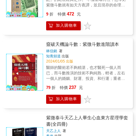
紫微斗數就有如天方夜譚，並且現存的命理書
籍對於斗數的星曜特性、八卦及河圖洛書的原
472
9
折
特價
元
理，都拿不出任何科學根據以及立論依據。而
本書為『命理史上第一部』從科學、邏輯、數
加入購物車
學、醫學的角度，破解紫微斗數星曜特性以及
破解河圖洛書的上千年秘辛。讓你對斗數及命
理從此豁然開朗。 同時，看完本書還能讓你驚
訝到，原來紫微斗數還能「穿越時空」甚至解
窺破天機論斗數：紫微斗數進階讀本
決「企業經營問題」，更能清楚掌握『各種大
林信銘
著
選的勝選關鍵』甚至神準到『預測歷史的未來
知青頻道
出版
走向』。 讓你看完本書後對於未來預言，難度
2024/01/05 出版
就有如看伊索寓言，對於紫微斗數就有如算小
醫師的醫術若不夠精湛，也才醫死一個人而
學算數。書中更有作者冠元大帝所提出命理界
已，而斗數推演的技術不夠純熟，輕者，左右
前無古人的革命性劃時代新創見。 如果紫微
一個人的婚姻、財運、投資、和行運；重者，
斗數讓你燒腦莫名～～那讀完這本書後～～你
會摧毀一個家庭或家族，這是在製造因果業
237
將成為諸葛孔明！！ 如果斗數星曜對你難如登
79
折
特價
元
障，不是真正在替人在推算命運，習斗數者焉
天～～那擁有這本書後～～斗數功力一步登
能不深思之！ & 斗數名家紫雲大師說，佛法屬
天！！ 如果預測未來距你遙不可及～～那購買
加入購物車
於出世間法，針對不同的人禪示不同的解脫法
這本書後～～預言未來一蹴可及！！ 愛好斗數
門，但命理屬於世間法，談的是最現實的人間
與命理及科學的你，絕對會直呼~「要是這本書
事，追逐的不外乎是名利兩種而已。因此，習
早10年出版那就好了」。 &
命者必須熟悉世間相，乃是一定的道理，一個
紫微泰斗天乙上人畢生心血東方星理學套
不入世的人，又焉能知世間事？所以與斗數星
書(全四冊)
性、星情、宮位職事，相關的常識、知識必須
天乙上人
著
要充實，如研習民俗、教育、宗教、農業、天
春光
出版