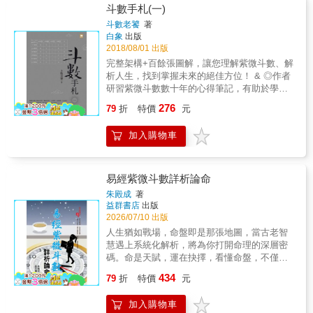
微斗數而撥開人生迷霧，重新找到方向。他述
斗數手札(一)
「面子、名聲」特別在意，因此容易有表面風
說個人經驗，告訴你如何看透自己的人生地
光的問題。化科若在六親宮位，要注意與這個
斗數老饕
著
圖，並以現代化的解釋教你解讀宮位（環境）
白象
出版
宮位的人的關係跟對象選擇，否則往往容易出
和煞忌交會的意義和影響。 & 為自己找到好的
2018/08/01 出版
現看起來風光，但是選錯了人，尤其是夫妻宮
姿態，順天乘風而起 每個人的命盤好比是一張
化科，其實是容易遇到不對的人的跡象
完整架構+百餘張圖解，讓您理解紫微斗數、解
人生健康（運勢）檢查表，更是一張人生遊戲
&hellip;&hellip; 【化忌】的概念是「空缺」。
析人生，找到掌握未來的絕佳方位！ & ◎作者
中的專屬攻略秘笈，用來幫自己的人生，找出
化忌往往讓人擔心害怕，尤其當化忌在六親宮
研習紫微斗數數十年的心得筆記，有助於學習
更多或更適合的可能性。 & 觀念和實用技巧搶
位，表示對那個人有很深的情懷，因為內心對
紫微斗數的學者入門與進修。 ◎從觀念、基
276
先看 【見「忌」別害怕】好處不見得只有化
79
折
特價
元
他有情感需求，所以無法抵抗他的要求，而常
礎、命盤建立，到各星性、宮性等解析，分
祿，化忌所產生的缺乏有時候更是一種力量！
感到心累&hellip;&hellip;但因為宮位是會產生連
項、分門逐一解析。 ◎架構分明，條理清晰，
【無法逃避的「陀羅」業力】陀羅星所在的位
加入購物車
動影響的，我們能因此利用忌這個空缺，在別
再加百餘張圖解，利於讀者參照、推演。 & 相
置，就是自己要用一生面對的課題。 【那一
的宮位找到改變的力量。 ○●小試身手○●舉例練
同命盤的人，在不同的選擇、不同的認知、不
年，我們會經歷的衰事】重疊本命、大限、小
習 Q：本命盤財帛宮化權，並且化忌入夫妻
同的作為&hellip;&hellip;之下， 自然成就不一
限三張命盤，看看哪個宮位出現最多煞星和
宮，該怎麼解釋？ A：本命財帛宮化權，表示
樣的「命運結局」！ 知命造命，透過紫微斗數
易經紫微斗數詳析論命
忌，就知道那一年自己最該注意的事情是什
這個人對自己的理財能力相當有自信，並且希
了解自己的先天命運與特質，更能開創光明有
朱殿成
著
麼。 【今年遇到的他是不是對的人】查看小限
望一切都要掌控在自己手上，這一類的人通常
為的人生！ & 紫微斗數不僅是玄學，還是哲
益群書店
出版
命盤和流年的夫妻宮狀態，若遇到擎羊火星，
會投資甚至創業，或者會希望有額外收入。化
學、心理學、命理學、生活學， 更是人生的回
2026/07/10 出版
屬於來得快去得快的緣分；若遇陀羅，容易是
忌入夫妻宮，表示這樣的觀念會影響他看待感
憶錄、執行指南、未來企畫書&hellip;&hellip; &
人生猶如戰場，命盤即是那張地圖，當古老智
與你內心期待相反的對象。若夫妻宮跟命宮同
情對象的態度，他會希望可以控制另一半的金
個人對「紫微斗數」的看法與理念，影響學習
慧遇上系統化解析，將為你打開命理的深層密
時有忌和陀羅，代表此時的你非常容易鬼遮眼
錢觀。如果因為運限走得好，賺很多錢，就會
紫微斗數的方向： 有宗教信仰的，斗數可以談
碼。命是天賦，運在抉擇，看懂命盤，不僅能
選錯人&hellip;&hellip; （更多方法請詳見本書
變得很強勢，希望情人的錢也要讓自己來管；
神鬼、談修行&hellip;&hellip; 重學術研究者，
知命不惑，更能用命不敗，進而掌握翻轉乾坤
目錄） & 本書特色 1.這是一本命運管理書。作
如果是運途不好，生意失敗，可能會希望身邊
434
斗數可以很哲學、通數理&hellip;&hellip; 更可
79
折
特價
元
的關鍵鑰匙。本書以嚴謹的推演，結合易經哲
者將「命理」二字解為「理性的討論生命」，
的人能夠在財務上資助他，否則就會不開心甚
以藉由「斗數」了解自己的「過去」、把握
理與紫微斗數的星曜變化，深入剖析「化祿、
其中「理」更是「道理、管理」的意思，透過
至分手。 ◎隨書附贈《命理師真心話》一冊，
「現在」的契機， 以求在「未來」達到個人所
加入購物車
化權、化科、化忌」的互動奧秘，揭示人生格
這樣的概念本書教你從命盤找出可以改善、避