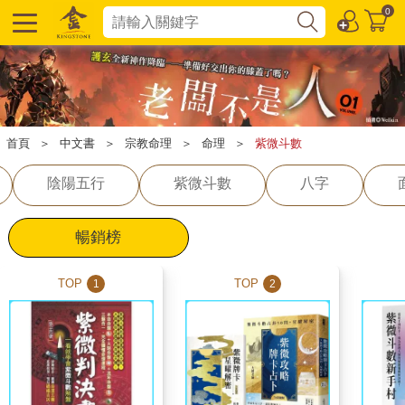
0
首頁
＞
中文書
＞
宗教命理
＞
命理
＞
紫微斗數
陰陽五行
紫微斗數
八字
暢銷榜
TOP
TOP
1
2