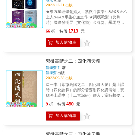
文、地理、建築、測量、醫學、法律、科技、
2023/12/21 出版
育樂、時代潮流&hellip;&hellip;等。
★東方星理學創始人．紫微斗數泰斗&&&&天乙
上人&&&&畢生心血之作 ★榮獲歐盟（比利
時）國際發明展（文化類）金牌獎、羅馬尼亞
國家研究院金牌獎、波蘭國家發明聯合總會金
1713
66
折
特價
元
牌獎 ★融合古老智慧和現代元素，解譯個人潛
能與人生曲線的說明書！ 瞭解自己人格特質的
加入購物車
優劣點，預知人生曲線高低處， 為的不是少出
力，而是能夠施巧力， 不只是為了避險，更為
了能在順風時借力、逆風時沉潛， 讓你不管處
在人生哪一個階段，都能找到明朗的前進方
紫微高階之二：四化滴天髓
向。 東方星理學是一門古老的智慧， 由華人界
勸學齋主
著
最權威的紫微斗數泰斗&mdash;&mdash;天乙
勸學齋
出版
上人，將紫微斗數以全新面貌呈現， 以圖像符
2023/09/28 出版
號取代專有名詞，突破翻譯盲點， 並結合星座
這一本（紫微高階之二．四化滴天髄）是上課
學與心理學，以及大數據統計學， 讓有心學習
時（四化詮釋）的部分若要耐四化講清楚，實
者能無障礙進入東方星理學的世界， 一同探索
應將上課中（十二宮深研）併入，當時想要合
人生藍圖，掌握生命每一個關鍵的轉捩點。 以
併成一本，恐怕要去除的甚多，以玫讀者不易
450
圖像和宮廷人物取代專有名詞，讓每一顆星都
9
折
特價
元
瞭解，索性再接著出版一本，拜今年戊子天機
有全新的面貌，並以淺顯的說明和各式圖表，
化忌之賜，將書名定為（紫微高階之三．四化
讓原來的古老學問變成一套立體的「人生曲線
加入購物車
洩天機），約莫在戊子年孟冬，即可與讀者見
說明書」，入門者、研究者、甚至企業人資都
面．己丑年預定寫的書是（紫微高階之四．飛
能很快的掌握重點。 *** 1.東方星理學（單星
星欄江網） & 這幾本書的寫作與出版，要感謝
篇） 介紹40顆星座的人格特質、心態屬性和性
讀者不埘來電期盼，再來感謝所有勸學齋的學
紫微高階之三：四化洩天機