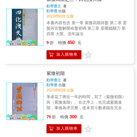
格優缺點，入門必讀聖典！ 2.東方星理學（區
員，有大家的聽課與發問，襄我得以完全抒發
勸學齋主
著
塊篇） 進一步說明星盤中十二區塊的作用和影
我所知，並鑽研原來所不知，真所謂（教學相
勸學齋
出版
響，不僅可以更了解自己的天賦傾向、優勢弱
長）． & 這本（紫微高階之二．四化滴天髓）
2023/09/28 出版
勢，更可對應自己與他人的互動方式，以及推
寫作過程，除感謝林萬福的上課筆記，高雄班
本書內容包含 第一章 紫微高階排盤 第二章 星
斷自己未來的發展方向。 3.東方星理學（雙星
張麗滿幫我畫圖外，中壢班周教授桐明的校正
盤與宮盤解開命盤密碼 第三章 星曜鐵關刀 第
互聯篇） 探討單一區塊中雙主星的融合、互
與提議，台南班的陳老師友城，黃昆隆，談永
四章 大限、流年論法
制，進一步討論兩顆星宿相互的影響和磁場變
芬以及高雄班王淑品，不分日夜地勘誤，令我
化。 一加一會等於二嗎？若是兩顆星宿的特質
450
感念． & 人生本在佈滿（加減乘除）機制的路
9
折
特價
元
南轅北轍又該怎麼解釋？每種組合附有5張圖
上，希望大家利用命理，選擇加與乘，避開減
表，全書近400張，詳盡分析區塊位置、8項能
與除，也就是達到趨吉避凶的目的．趨吉避凶
加入購物車
力和14項人格特質，讓您充分了解自己的潛藏
在斗數即是趨祿避忌．在這幾本書中，筆者不
能量和人生的際遇變化，亦可掌握與他人的互
揣鄙陃，和盤托出，僅當作野人獻曝可也． &
動與應對模式。 4.東方星理學（星曜變異篇）
&
本書主要描述東方星理學星盤中的四顆星： 資
紫微初階
源星、掌握星、顯耀星、阻礙星。 每個人都有
勸學齋主
著
這「四顆星」，落於星盤中的不同區塊，便代
勸學齋
出版
表不同的意義， 這是人生藍圖中的重要標記，
2023/09/28 出版
標記出人生的高低起伏，一個人最重視的主
筆者花了將近一年的時間，寫了（紫微初階）
題、最容易受挫的地方，例如感情和婚姻； 也
與（紫微進階）。在次序上，先完成紫微進
可能標記人生的短板，像是理財投資等等。 了
階，事後為求完整，使未習斗數者能在完全不
解標記的意義，便能補自己的不足、平衡優
懂的狀況下自行修習，所以遲延了紫微進階的
300
缺， 掌握了這四顆變異星的特徵和落點，便可
79
折
特價
元
出版，待到紫微初階脫稿，一併呈給讀者。
掌握人生起伏的關鍵， 提前為自己做好部署與
（紫微初階）的斗數的起源，與斗數一般查表
準備，讓自己面對有高峰低谷的人生之路，依
加入購物車
排盤，皆作最詳盡的解說，而且兼採各家論
舊能穩定前進，胸有成竹。
說，免使讀者耗時翻查眾籍；對於排盤的古