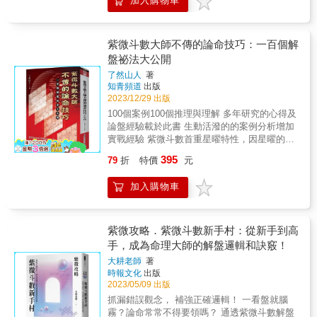
加入購物車
昏前打烊，只接待30歲以後、65歲以前的客
釋，讓讀者一次就能輕鬆將命盤解讀完，也就
人， 他們前來此處，都是為了人生下半場的轉
是說有了此書，您也是小諸葛可為人解惑，更
運選擇。 & 想被重男輕女的父親重視的女企業
讓讀者快速進步學習。
家，如何顧念親情，同時成就自己的事業心？
紫微斗數大師不傳的論命技巧：一百個解
因為命理師誤導而賠掉上億身家的超級業務
盤祕法大公開
員，命盤上有哪些隱藏的陷阱？該如何解讀？
了然山人
著
結婚四次離婚四次，卻想再度進入婚姻的女
知青頻道
出版
人，到底是什麼樣的盤象讓她一生追求家
2023/12/29 出版
庭？！&hellip;&hellip; & 生命的失去與獲得，
100個案例100個推理與理解 多年研究的心得及
關係的疏離與親近，改變的時機與方法，都在
論盤經驗載於此書 生動活潑的的案例分析增加
一張小小的命盤上被看見。 本書實錄大耕老
實戰經驗 紫微斗數首重星曜特性，因星曜的特
師遇見的六張經典命盤，傳授【專業論命手
性及組成來判識後天運途的窮通禍福，尤其紫
法】和【依據命盤改運的策略】 就算在人生路
395
79
折
特價
元
微斗數絕對都以組合星系居多（如：殺破狼、
上摔一跤（或好幾跤）， 命盤還是會替你留下
機月同梁等格局）絕非單宮單星能論的出來，
其他出路──只要你自己願意改變 & 書中以六張
加入購物車
為利於學者，山人特將各宮判識重點以條列式
命盤背後的真實故事為引子，細細道出人生運
寫出，讓讀者能夠輕易的上手。故本書重視的
途的曲折與希望所在。藉由俯瞰他人的命盤和
就是判識原則及理論的闡述。同時搭配生動活
完整論命過程，轉而理解自己命盤的原廠設
潑的實例分析，增加同學的實戰經驗。 &
紫微攻略．紫微斗數新手村：從新手到高
定、一生的功課，為運勢起迭做好準備。更重
手，成為命理大師的解盤邏輯和訣竅！
要的是，反思自己想要活出哪一種人生，在不
完美的人生中，做出完美的選擇。 & 對於斗數
大耕老師
著
學習者來說，本書每一張命盤都有學習點，教
時報文化
出版
你將盤象對應到真實人生情節，對熟練解盤與
2023/05/09 出版
論命有非常大的助益： ‧從命盤抓出問題點的訣
抓漏錯誤觀念， 補強正確邏輯！ 一看盤就腦
竅 ‧實際諮詢論命時的應對技巧 ‧找出最佳的改
霧？論命常常不得要領嗎？ 通透紫微斗數解盤