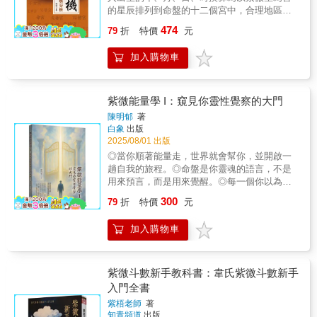
的星辰排列到命盤的十二個宮中，合理地區分
並概括了一個人的一生命運，系統而全面地預
474
79
折
特價
元
測一個人一生的錯綜複雜的社會關係和個人遭
遇。紫微斗數可將人的命運凶吉、貴賤休咎做
加入購物車
出具體的說明，而非抽象的把握。分類重點清
晰，推演的過程簡捷，邏輯體系嚴密，有較高
的數理性和深刻性。紫微斗數與四柱推命同源
而分流，並稱為中國傳統命理學的兩大派別；
紫微能量學 I：窺見你靈性覺察的大門
且紫微斗數既具有道家宇宙觀的神秘色彩，又
陳明郁
著
具有注重社會環境、人際關係的近代意蘊，在
白象
出版
中國神秘文化中卓立特出，名列「五大神數」
2025/08/01 出版
之首。本書旨在討論紫微斗數的各種規則的運
◎當你順著能量走，世界就會幫你，並開啟一
用與分析的方法，並指出其中的誤區和存疑，
趟自我的旅程。◎命盤是你靈魂的語言，不是
希望通過辨析得到正確的省悟。
用來預言，而是用來覺醒。◎每一個你以為的
缺陷，其實是靈魂正在呼喚你回來。 本書從紫
300
79
折
特價
元
微斗數的命盤結構出發，用命宮、主星、宮
位、四化與能量場，帶你重新認識──原來命盤
加入購物車
不是命，而是一場靈魂的對話劇場。 你會學會
用頻率來感受事情的對與不對，用能量觀察來
分辨共振與消耗，也會開始明白：你不是要去
成為別人眼中的成功，而是回到你自己，然後
紫微斗數新手教科書：韋氏紫微斗數新手
由你創造出與世界的全新連結。 適合每一位渴
入門全書
望穩定、想更懂自己、並願意在現實中溫柔覺
紫梧老師
著
醒的人。讀完這本書，你不一定變得更會算
知青頻道
出版