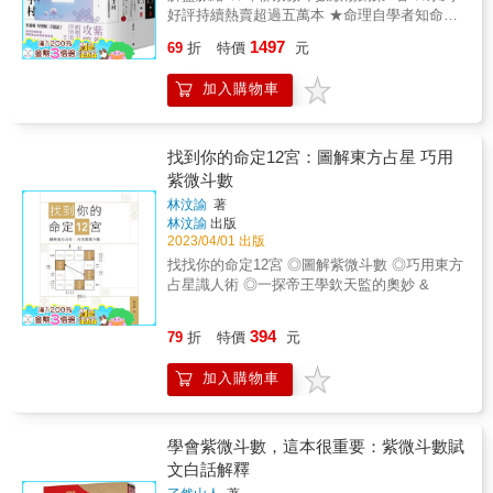
使未習斗數者能在完全不懂的狀況下自行修
的紫斗叢書。 & 本書中第一章的命理發蒙，如
好評持續熱賣超過五萬本 ★命理自學者知命掌
值。 & 命理就是人生，人生不離命理。這裡所
習，所以遲延了「紫微進階」的出版，待到
一般命理書有的，大多略去，若與紫斗有關
運必收經典 有邏輯、好理解、不隱諱！ 用白話
謂的「命理」，是具有正確觀念的命理，她的
「紫微初階」脫稿，一併呈給讀者。 & 「紫微
1497
69
折
特價
元
的，筆者儘量羅列，並述說其意，惟恐佔去太
的書寫風格解惑命理，公開斗數界不願一開始
使命是帶給人「當下」就開始起步的幸福與快
初階」對斗數的起源，與斗數一般查表排盤，
多篇幅，如陰陽貴、天地數等等之原由，將於
就教的技巧訣竅， 讀懂這套書，解盤準度
樂。想要創造未來，只須不斷創造當下。 & 最
皆作最詳盡的解說，而且兼採各家論說，免使
加入購物車
以後陸續敘明。當寫完本書後，更加體會到紫
「咻」地成長！── 談宮位、論星曜、教解盤，
後我要告訴各位勸學齋的主張： 一、宮、星、
讀者耗時翻查眾籍了對於排盤的古訣，也一一
斗的浩瀚；本書若有優點，裨益讀者，功在前
空前絕後的斗數學習套書，系統化教學讓命理
四化，三位一體，缺一不可。 二、論命不要像
羅列。更重要的是，筆者也坦白地指出，當今
人，若有誤謬疏漏之處，罪在筆者。伏望讀者
既玄趣又有跡可循！ 大耕老師透過自身經驗，
政治與宗教，老是恐嚇人。知命者知天，知天
斗數界運用得上的星曜，一來可知斗數共有那
與前輩不吝賜教，此筆者之願也。 & 本書撰寫
分享他如何在一紙斗數命盤中，提前為人生問
找到你的命定12宮：圖解東方占星 巧用
者以神佛之心為心，除了慈悲，還是慈悲。
些星曜，二來可知目前那些星曜可用，可免滿
期間，多蒙家兄蘇俊源先生之督促，並蒙摯友
題找到策略和力量。針對多數人對於事業、感
三、命理很神奇，但不要神話自己，盡可能將
紫微斗數
盤星辰耀眼，徒眩心神。 & 「紫微進階」對於
郭聰憲、張天惠二位先生多方協助，尤承林英
情、財運等人生大事的好奇與煩惱，手把手一
理說明白。 & 想要寫的心得還不少，所以這本
排盤，進化到「掌上排盤」，而且涵蓋了所有
林汶諭
著
明先生校讎，並提供許多寶貴意見，在此一併
步步教你用紫微斗數看出端倪，提出貼近現代
書叫「紫微高階之一」，是不限制自己在有生
論斷吉凶的法則，並指出若干可以續行研究的
林汶諭
出版
致謝。 & 中華民國七十八年歲次己巳季春末勸
的理性解釋，幫助大家提升解盤的準確度！
之年寫多少本的用意。此門學問浩瀚，再多幾
方向。 & 筆者尚有許多更進一步的心得，期望
2023/04/01 出版
學齋主 謹序 &
《紫微攻略》是一套提煉出斗數學習重點的經
本也寫不盡，惟盡心力而已。 &
來日繼續編寫。更祈先修後學，不吝賜教，若
找找你的命定12宮 ◎圖解紫微斗數 ◎巧用東方
典，值得品讀收藏 ‧《紫微斗數新手村》 通透
有一言相授，筆者自亦誠心拜受。 & 以是為序
占星識人術 ◎一探帝王學欽天監的奧妙 &
解盤的底層邏輯，新手晉級高手的命理橋樑
己巳年雨水日勸學齋主 謹序 &
書。大耕老師寫給學習者的實用技巧百寶箱與
Ｑ＆Ａ。 ‧《紫微攻略1》 學習斗數的扎根基礎
394
79
折
特價
元
之作，說明12宮位的意義，理解在時空變化
下，宮位環境、運限對星曜產生的影響，提出
加入購物車
「煞忌交會」秘訣，找出人生衝刺和避險的時
機。 ‧《紫微攻略2》 深度介紹四化，包含重要
的飛化與自化手法。這本書難度稍高，將讓斗
學會紫微斗數，這本很重要：紫微斗數賦
數學習者累積功力，解盤時直指核心。 ‧《紫微
文白話解釋
攻略3》（上下冊） 論解星曜，必談對宮。多
達20萬字分列上下冊，精細解說14主星、雙星