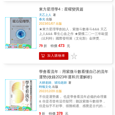
讓你搜尋到許多需要的資料，但你如何確認你
所獲得的資訊是正確的呢？ 真正的學問在書上
東方星理學4：星曜變異篇
而不是網路上那種片段且充滿個人偏見的謬
天乙上人
著
論，不是嗎？ &
春光
出版
2023/01/07 出版
★東方星理學創始人．紫微斗數泰斗&&& 天乙
上人&&& 畢生心血之作 ★榮獲二〇一三年歐盟
（比利時）國際發明展（文化類）金牌獎、羅
馬尼亞國家研究院金牌獎、波蘭國家發明聯合
473
79
折
特價
元
總會金牌獎 ★融合古老智慧和現代元素，解譯
個人潛能與人生曲線的說明書！ 瞭解自己人格
加入購物車
特質的優劣點，預知人生曲線高低處， 為的不
是少出力，而是能夠施巧力， 不只是為了避
險，更為了能在順風時借力、逆風時沉潛， 讓
你不管處在人生哪一個階段，都能找到明朗的
學會看流年：用紫微斗數看懂自己的流年
前進方向。 東方星理學是一門古老的智慧， 由
運勢(收錄2023年運和月運解析)
華人界最權威的紫微斗數泰斗
大耕老師、琥珀老師
著
&mdash;&mdash;天乙上人，將紫微斗數以全
時報文化
出版
新面貌呈現， 以圖像符號取代專有名詞，突破
2022/12/20 出版
翻譯盲點， 並結合星座學與心理學，以及大數
不但是運勢書， 也是學會看流年必備的命理書
據統計學， 讓有心學習者能無障礙進入東方星
& 你是否曾有這些疑問：聽說紫微斗數很準，
理學的世界， 一同探索人生藍圖，掌握生命每
但是似乎不好學、很難精通、感覺是古代的學
一個關鍵的轉捩點。 *** 星曜變異篇
問&hellip;&hellip;。 關於這些問題
&mdash;&mdash;標記人生藍圖高峰低谷的方
378
9
折
特價
元