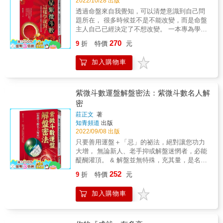
2022/10/28 出版
算流年運勢 本書以2023年流年盤舉例，學習時
透過命盤來自我覺知，可以清楚意識到自己問
更有方向，而且很快就能驗證！讀者可以從
題所在， 很多時候並不是不能改變，而是命盤
2023年星曜的四化以及命盤上祿、羊、陀的位
主人自己已經決定了不想改變。 一本專為學不
置，對應宮位的意涵後，練習解讀整體運勢，
會紫微斗數的人寫的教學寶典 曾經有人這麼問
270
更能藉由本命盤命宮主星的特質推斷出各種細
9
折
特價
元
我，為什麼覺得我說的紫微斗數更像心理輔導
微跡象。 & 3.收錄2023年十四主星和每個月的
呢？ 相信大家一定會對心理學跟紫微斗數為什
整體運勢 除了教你看懂自己命盤的流年運勢，
加入購物車
麼可以並論產生疑問？ 在我的體悟與理解當
本書亦有大耕老師與琥珀老師對於2023年十四
中，紫微斗數命盤猶如一個活生生的人，有想
顆主星流年運勢分析和月運提醒可以盡情服
法、有情緒、有行為，也因為命盤主人的起心
用！ & ‧2023年社會的整體運勢走向 ‧2023年流
動念進而行動產生結果，每個行為之下都隱藏
紫微斗數運盤解盤密法：紫微斗數名人解
年星曜運勢預測 ‧2023年四大季度與每月運勢提
著動機，我試著把這些心理學觀念冠在命盤中
密
醒 &
去理解解析，也經過深思、印證，才能轉化為
莊正文
著
智慧融入腦海中。 所有顯露在外的情緒都只是
知青頻道
出版
冰山一角，更大的危機是隱藏在冰山底下最深
2022/09/08 出版
層。 意識不會是原因，而真正根本原因所在來
只要善用運盤＋「忌」的祕法，絕對讓您功力
自於潛意識，我們看到的一切表面，有可能都
大增， 無論新人、老手抑或解盤迷惘者，必能
只是假象而已。 讓我更深信心理學跟命理學是
醍醐灌頂。 & 解盤並無特殊，充其量，是名熟
可以相輔相成，更可以利用心理學來輔佐命理
能生巧的解說員，看盤說事如同把脈，要有點
讓更多人來一起瞭解人性層面，在推理命盤過
252
9
折
特價
元
望、聞、問、切本事，方能順命推敲、依運解
程中，懂得以同理心來關懷與引導，讓更多人
套。 & 然命、醫專業迥異，斗師答覆症狀、起
因此受益，這才是命理真正存在的意義。 &
加入購物車
因，絕無用藥本事。況且論命推運，解決方法
唯有仰賴命主、別無其他。據聞命理可幫人改
運？別人如何，老莊不知？但筆者只會解盤，
其他的一概不通。 & 如果透過分析，外加閱