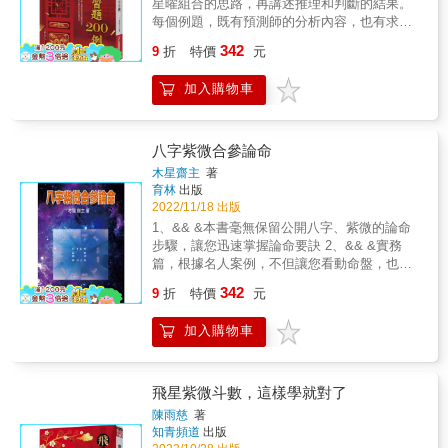
小孩，但是其實每個人都有自己的出生時間、
星曜組合的思路，再講述推理和判斷的結果。
「人生曲線說明書」，入門者、研究者、甚至
精選關鍵27顆星曜 星曜在時空情境下，可以解
有一張自己專屬的命盤、有自己的運道。本書
每個例題，既有預測師的分析內容，也有求測
企業人資都能很快的掌握重點。 &
讀為「人的個性」，而主星與輔星的搭配則會
教你一套看懂流年命盤的基本功夫，你才會真
者的真實回饋內容。 & 近一個世紀以來，紫微
342
顯示更多的性格的細節！本書從上百顆星曜之
9
折
特價
元
的知道自己有沒有可能發大財生小孩。 & 2.整
斗數這門易學處於興起與繁榮之中，研究者都
中精選出十四主星、六吉星、祿存、四煞星、
合實戰技巧！加碼教你用本命盤的命宮主星推
在忙於梳理理論，為什麼這麼說呢？這一點能
紅鸞與天喜，共27顆，掌握這27顆星曜，即可
加入購物車
算流年運勢 本書以2023年流年盤舉例，學習時
從市面上的紫微斗數書籍的內容看出來：較多
正確掌握流年的趨勢。 & 2.搭建起論流年的
更有方向，而且很快就能驗證！讀者可以從
的紫微斗數書籍是只有理論而沒有例題，這讓
SOP，理解天時、地利、人和的奧秘，掌握每
2023年星曜的四化以及命盤上祿、羊、陀的位
很多的初學者在入門和實踐時大為艱難，令人
一年的機會與風險 Step 1.查看流年盤上祿存、
置，對應宮位的意涵後，練習解讀整體運勢，
欣喜的是，這種狀況正在改觀，不過，還需要
八字紫微合參論命
擎羊、陀羅坐落的位置：這就是你今年的機
更能藉由本命盤命宮主星的特質推斷出各種細
同仁更多的努力才行，在這個心境之下，我決
木星齋主
著
會、風險與功課所在。 Step 2.查看流年盤上的
微跡象。 & 3.收錄2023年十四主星和每個月的
定寫一本類似於習題集的書稿，讓讀者能飽餐
育林
出版
四化給予的指示：因為人無法脫離環境的影
整體運勢 除了教你看懂自己命盤的流年運勢，
一頓，能從中感悟紫微斗數預測的神奇和奧
2022/11/18 出版
響。 Step 3.查看流年盤疊到哪一個宮位：發現
本書亦有大耕老師與琥珀老師對於2023年十四
妙。 &
1、&& &本書毫無保留公開八字、紫微的論命
事情的來龍去脈與因果關係。 & ◎例如如果我
顆主星流年運勢分析和月運提醒可以盡情服
步驟，讓您迅速掌握論命要訣 2、&& &實務
的流年命宮疊併在本命的夫妻宮，那麼對我而
用！ & ‧2023年社會的整體運勢走向 ‧2023年流
篇，根據名人案例，不但讓您看動命盤，也彷
言，這一年感情就是重要的事情，如果剛好我
年星曜運勢預測 ‧2023年四大季度與每月運勢提
彿讀了一本傳記，是命理與文學難得相遇的盛
的夫妻宮出現貪狼化忌，我就會明確地感覺到
醒 & &
342
9
折
特價
元
宴 3、&& &本書所舉案例，乃古今時事名人，
我對感情的期待。 & 本書特色 & 1.真正看懂自
仔細閱讀，心得全部公開，毫無保留，訣竅亦
己的流年運勢，運勢書不再只是看趣味、看心
加入購物車
在字裡行間 4、&& &其中蘇東坡命盤，屬翻案
酸的！ 多數的運勢預測書都是「以一應百」的
論點，定會讓您耳目一新 5、&& &八字、紫微
內容，例如屬牛的今年發大財、屬豬的明年生
相互印證，讓您論命更有信心 6、&& &心若向
小孩，但是其實每個人都有自己的出生時間、
陽，無謂悲哀 誰都會有面對痛苦的時候，誰都
有一張自己專屬的命盤、有自己的運道。本書
飛星紫微斗數，這樣學就對了
會有面對生活的無奈，讀完本書，您就會明
教你一套看懂流年命盤的基本功夫，你才會真
陳雨慈
著
白，向前賢看齊!生命就是一場華麗的表演! &
的知道自己有沒有可能發大財生小孩。 & 2.整
知青頻道
出版
合實戰技巧！加碼教你用本命盤的命宮主星推