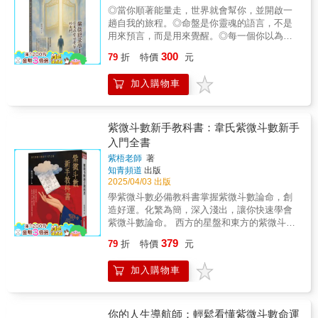
之首。本書旨在討論紫微斗數的各種規則的運
◎當你順著能量走，世界就會幫你，並開啟一
用與分析的方法，並指出其中的誤區和存疑，
趟自我的旅程。◎命盤是你靈魂的語言，不是
希望通過辨析得到正確的省悟。
用來預言，而是用來覺醒。◎每一個你以為的
缺陷，其實是靈魂正在呼喚你回來。 本書從紫
300
79
折
特價
元
微斗數的命盤結構出發，用命宮、主星、宮
位、四化與能量場，帶你重新認識──原來命盤
加入購物車
不是命，而是一場靈魂的對話劇場。 你會學會
用頻率來感受事情的對與不對，用能量觀察來
分辨共振與消耗，也會開始明白：你不是要去
成為別人眼中的成功，而是回到你自己，然後
紫微斗數新手教科書：韋氏紫微斗數新手
由你創造出與世界的全新連結。 適合每一位渴
入門全書
望穩定、想更懂自己、並願意在現實中溫柔覺
紫梧老師
著
醒的人。讀完這本書，你不一定變得更會算
知青頻道
出版
命，但你會更有力量，好好活出屬於自己的那
2025/04/03 出版
道光。每一顆星、每一個宮位，都是一種「能
學紫微斗數必備教科書 掌握紫微斗數論命，創
量投影」，紫微可以不只是命理，它可以是覺
造好運。 化繁為簡，深入淺出，讓你快速學會
察的起點。這本書的誕生，開啟你靈性、命理
紫微斗數論命。 西方的星盤和東方的紫微斗
與內在觀照間的交錯學習，並引導讀者從能量
數，這兩者相比較八字而言，可以去看到更細
的角度出發，學習如何觀察命盤背後的意識動
379
79
折
特價
元
節具體的東西，例如搬家、車禍、大量的偏
力。◎代理經銷：白象文化更多精彩內容請見
財、政府官司、戀愛走向等。其依憑的是天
http://www.pressstore.com.tw/freereading/9786263
加入購物車
象。星盤和紫微斗數都有12宮，把人的一生都
細分到12宮之中。同時在不同宮中列入不同的
星體。其認為天地是一大磁場，無數個體之間
又有無數小磁場，不同的磁場之間相互影響，
你的人生導航師：輕鬆看懂紫微斗數命運