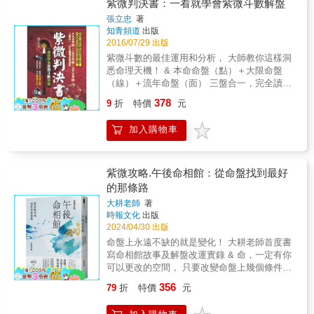
門讀本。作者以深入淺出的方式，將原本被視
紫微判決書：一看就學會紫微斗數解盤
操作牌卡，一邊融會斗數知識。5.操作簡易，
為艱澀難懂的紫微斗數進行重新詮釋，透過生
張立忠
著
適合對於命理、占卜有興趣者和牌師使用。
動插畫及生活化案例，引導讀者輕鬆認識十四
知青頻道
出版
顆主星的性格特質與命盤宮位的基本涵意。本
2016/07/29 出版
書不僅帶領讀者認識自己，更幫助你理解家
紫微斗數的最佳運用和分析， 大師教你這樣洞
人、伴侶、同事與主管的思維模式，從而提升
悉命理天機！ & 本命命盤（點）＋大限命盤
溝通能力，優化人際互動與合作關係。無論是
（線）＋流年命盤（面） 三盤合一，完全讀懂
初次接觸命理的新手，還是希望從不同角度思
命理運程。 & 這樣解紫微斗數命盤 即準確又容
378
考人生與事業的讀者，都能透過本書看見自身
9
折
特價
元
易！ 利用本書方法，讓你解盤一次就到位。 排
特質與潛能，理解命與運的脈絡，在變動的環
陣組合，翻轉命運玄關， 感應剎那，預知禍福
境中找到適合自己的步調與定位。◎代理經
加入購物車
吉凶。 & 紫微斗數是一門易學難精之算命數
銷：白象文化更多精彩內容請見
術，目前坊間有關紫微斗數各類書籍，雖然均
http://www.pressstore.com.tw/freereading/9786269
有獨到之論述，但缺乏系統整理，會給初學者
造成學習上障礙。作者用研究紫微斗數已超過
紫微攻略.午後命相館：從命盤找到最好
三十年的經驗，加上生活中實際的驗證，蒐集
的那條路
各類星性特質心來編輯此書，希望能對後起之
大耕老師
著
秀有些許幫助。 & 本書依斗數命理系統編排成
時報文化
出版
一百四十四個命盤結構，因地支子午、丑未、
2024/04/30 出版
寅申、卯酉、辰戌、巳亥相對應，故可濃縮成
命盤上永遠不缺的就是變化！ 大耕老師首度書
七十二個命盤，將斗數十四主星置入在這七十
寫命相館故事及解盤改運實錄 & 命，一定有你
二命盤中，再加上六吉、祿、馬六煞星曜、生
可以更改的空間， 只要改變命盤上幾個條件，
年四化星及部份常用甲乙級星，配合十天干融
便可能迎來全然不同的人生景況。 你，想活出
入組合產生之命盤上之變化，不管男女任何生
356
79
折
特價
元
怎樣的人生呢？ & 靜謐的巷弄裡，佇立著一間
辰均在這七十二個命盤之內，且每個盤都將人
不起眼的老建築「午後命相館」 午後開張，黃
的一生斗數的十二宮位，全部在一個章節銓