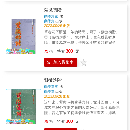
揣鄙陃，和盤托出，僅當作野人獻曝可也． &
動與應對模式。 4.東方星理學（星曜變異篇）
&
本書主要描述東方星理學星盤中的四顆星： 資
紫微初階
源星、掌握星、顯耀星、阻礙星。 每個人都有
勸學齋主
著
這「四顆星」，落於星盤中的不同區塊，便代
勸學齋
出版
表不同的意義， 這是人生藍圖中的重要標記，
2023/09/28 出版
標記出人生的高低起伏，一個人最重視的主
筆者花了將近一年的時間，寫了（紫微初階）
題、最容易受挫的地方，例如感情和婚姻； 也
與（紫微進階）。在次序上，先完成紫微進
可能標記人生的短板，像是理財投資等等。 了
階，事後為求完整，使未習斗數者能在完全不
解標記的意義，便能補自己的不足、平衡優
懂的狀況下自行修習，所以遲延了紫微進階的
300
缺， 掌握了這四顆變異星的特徵和落點，便可
79
折
特價
元
出版，待到紫微初階脫稿，一併呈給讀者。
掌握人生起伏的關鍵， 提前為自己做好部署與
（紫微初階）的斗數的起源，與斗數一般查表
準備，讓自己面對有高峰低谷的人生之路，依
加入購物車
排盤，皆作最詳盡的解說，而且兼採各家論
舊能穩定前進，胸有成竹。
說，免使讀者耗時翻查眾籍；對於排盤的古
訣，也一一羅列。更重要的是，筆者也坦白地
指出，當今斗數界運用得上的星曜，一來可知
紫微進階
斗數共有那些星曜，二來可知目前那些星曜可
勸學齋主
著
用，可免滿盤星辰耀眼，徒眩心神。 & 你我來
勸學齋
出版
自謎樣的國度，魚貫投生在這衝突不止、矛盾
2023/09/28 出版
傾軋的星球；本分不清是本能地，抑或是被動
近年來，紫微斗數廣受喜好，究其因由，可分
地爭相奔競，汲汲營營，與週遭的人、物、事
成內在與外在兩方面的因素來說：紫斗易學易
不期而然地互動著。不必太費時間，也不必太
懂，言之有物了初學者只要依書查表，排就命
耗腦力，你我都能感覺到「機遇」的拉力與推
盤，照著書上的解說，也能觸及命造的一些表
300
力，喜墜茵而嘆落溷，望春山而傷逝水。我們
79
折
特價
元
象，再進一步稍加熟悉星曜的性質，命造的人
可以鐵硬著牙齒，不去相信命運的存在；但
事景況，就會依稀地浮現在腦海裏。 & 而這些