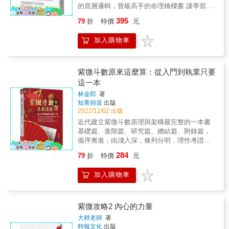
運時機和方式 & 本書特色 & 1.真實案例，學解
的底層邏輯，晉級高手的命理橋樑書 讓學習無
盤論命：從命盤背後的故事，學習專業命理師
縫接軌、解盤不卡關 ＼歡迎進入新手村特訓／
395
79
折
特價
元
解盤手法和改運造命的策略建議。 2.理性思
【初學者】得以順利敲開命理的大門，第一次
考，破除神棍迷信亂象：改運需要的是盡人事
學紫微斗數就上手。 【有基礎程度者】能夠回
加入購物車
的決心，而非聽信神棍胡說八道。 3.技巧滿
顧訂正過往學習上的失誤，突破障礙，找回學
點，判讀命盤的細微跡象：疊宮、飛化、暗合
習熱忱。 【開業命理師】能再度掌握學理，技
等技巧綜合運用，解盤更靈活。 4.務實改運，
巧用得更順手，進入更高階更快速的應用。 大
才能跳脫困境：推論命主的個性、價值觀、行
耕老師首度寫給學習者的算命原則與實用技巧
紫微斗數原來這麼算：從入門到執業只要
為模式後再提供改運建議，不談玄虛，不給無
百寶箱 紫微斗數是結合占星學和易經的綜合術
這一本
效雞湯。 &
數，繁複的學問總讓學習者望而生怯，尤其初
林金郎
著
接觸時，很容易因為大量的專有名詞、文言文
知青頻道
出版
以及精的解盤過程而卡關放棄。本書將帶大家
2022/12/02 出版
用更輕鬆的方式學習，由深耕教學現場的大耕
近代建立紫微斗數原理與架構最完整的一本書
老師親自書寫，白話地說明命理原理和術語，
基礎篇、進階篇、研究篇、總結篇、附錄篇，
釐清訛傳謬誤，從了解原則到能說出基礎解
循序漸進，由淺入深，條列分明，理性考證，
釋，再到深度解盤，再到高階運用，配合書中
最後獲得秘笈的最高心要，頓悟紫微的奧妙和
的圖解和遊戲關卡，讀者能在短時間建立起正
284
79
折
特價
元
樂趣。 幾千年來華人一直在沿用，卻始終無法
確的概念，學習斗數不必多走冤枉路。 ◎4大
明確言明的斗數由來、十二生肖由來、六十納
章節步驟化理出解盤脈絡 ◎111個常見學習問
加入購物車
音由來等，本書以學術的方法做了考證和說
題和學理疑惑詳解 ◎15道命理破關遊戲提升論
明，希望我們都可以不再「知其然，卻不知其
命精準度 ◎5種基礎解盤要領，疊宮、四化、
所以然」，當然也更在說明，中國命理其實都
雙星、引動宮位、暗合宮，再加疾厄宮概要示
有所根據，而非只是江湖的術士之言。 希望命
紫微攻略2 內心的力量
範 ◎5種專業等級技術，飛化、定盤、占卦、
理可以幫助我們透視生命的軌跡與意義，讓我
快速斷盤、數字紫微，斷盤神乎其技！ 本書特
大耕老師
著
們理解活過一回有何功課和目的，每個人都應
時報文化
出版
色 1.科普搞不懂的命理雜問，落實基本功 收錄