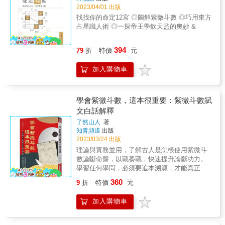
致謝。 & 中華民國七十八年歲次己巳季春末勸
的理性解釋，幫助大家提升解盤的準確度！
之年寫多少本的用意。此門學問浩瀚，再多幾
方向。 & 筆者尚有許多更進一步的心得，期望
2023/04/01 出版
學齋主 謹序 &
《紫微攻略》是一套提煉出斗數學習重點的經
本也寫不盡，惟盡心力而已。 &
來日繼續編寫。更祈先修後學，不吝賜教，若
找找你的命定12宮 ◎圖解紫微斗數 ◎巧用東方
典，值得品讀收藏 ‧《紫微斗數新手村》 通透
有一言相授，筆者自亦誠心拜受。 & 以是為序
占星識人術 ◎一探帝王學欽天監的奧妙 &
解盤的底層邏輯，新手晉級高手的命理橋樑
己巳年雨水日勸學齋主 謹序 &
書。大耕老師寫給學習者的實用技巧百寶箱與
Ｑ＆Ａ。 ‧《紫微攻略1》 學習斗數的扎根基礎
394
79
折
特價
元
之作，說明12宮位的意義，理解在時空變化
下，宮位環境、運限對星曜產生的影響，提出
加入購物車
「煞忌交會」秘訣，找出人生衝刺和避險的時
機。 ‧《紫微攻略2》 深度介紹四化，包含重要
的飛化與自化手法。這本書難度稍高，將讓斗
學會紫微斗數，這本很重要：紫微斗數賦
數學習者累積功力，解盤時直指核心。 ‧《紫微
文白話解釋
攻略3》（上下冊） 論解星曜，必談對宮。多
達20萬字分列上下冊，精細解說14主星、雙星
了然山人
著
組合、四煞星、空劫星，徹底掌握星曜對應於
知青頻道
出版
不同宮位時的真正內涵。 &
2023/03/24 出版
理論與實務並用，了解古人是怎樣使用紫微斗
數論斷命盤，以戰養戰，快速提升論斷功力。
學習任何學問，必須要追本溯源，才能真正了
解這門學問的基礎與底蘊。 因古文義簡言亥，
360
9
折
特價
元
就如同《心經》一樣，短短幾個字，往往蘊藏
了無限的深意，因此解讀古賦文，如果沒有豐
加入購物車
富的實務經驗與厚實的學術基礎，相當難以訓
出希夷先生隱含在字裡行間的奧義。也因此，
校訂紫微斗數全書容易，但如果要白話解譯這