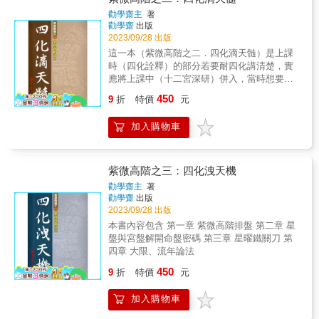
向。 東方星理學是一門古老的智慧， 由華人界
勸學齋主
著
最權威的紫微斗數泰斗&mdash;&mdash;天乙
勸學齋
出版
上人，將紫微斗數以全新面貌呈現， 以圖像符
2023/09/28 出版
號取代專有名詞，突破翻譯盲點， 並結合星座
這一本（紫微高階之二．四化滴天髄）是上課
學與心理學，以及大數據統計學， 讓有心學習
時（四化詮釋）的部分若要耐四化講清楚，實
者能無障礙進入東方星理學的世界， 一同探索
應將上課中（十二宮深研）併入，當時想要合
人生藍圖，掌握生命每一個關鍵的轉捩點。 以
併成一本，恐怕要去除的甚多，以玫讀者不易
450
圖像和宮廷人物取代專有名詞，讓每一顆星都
9
折
特價
元
瞭解，索性再接著出版一本，拜今年戊子天機
有全新的面貌，並以淺顯的說明和各式圖表，
化忌之賜，將書名定為（紫微高階之三．四化
讓原來的古老學問變成一套立體的「人生曲線
加入購物車
洩天機），約莫在戊子年孟冬，即可與讀者見
說明書」，入門者、研究者、甚至企業人資都
面．己丑年預定寫的書是（紫微高階之四．飛
能很快的掌握重點。 *** 1.東方星理學（單星
星欄江網） & 這幾本書的寫作與出版，要感謝
篇） 介紹40顆星座的人格特質、心態屬性和性
讀者不埘來電期盼，再來感謝所有勸學齋的學
紫微高階之三：四化洩天機
格優缺點，入門必讀聖典！ 2.東方星理學（區
員，有大家的聽課與發問，襄我得以完全抒發
勸學齋主
著
塊篇） 進一步說明星盤中十二區塊的作用和影
我所知，並鑽研原來所不知，真所謂（教學相
勸學齋
出版
響，不僅可以更了解自己的天賦傾向、優勢弱
長）． & 這本（紫微高階之二．四化滴天髓）
2023/09/28 出版
勢，更可對應自己與他人的互動方式，以及推
寫作過程，除感謝林萬福的上課筆記，高雄班
本書內容包含 第一章 紫微高階排盤 第二章 星
斷自己未來的發展方向。 3.東方星理學（雙星
張麗滿幫我畫圖外，中壢班周教授桐明的校正
盤與宮盤解開命盤密碼 第三章 星曜鐵關刀 第
互聯篇） 探討單一區塊中雙主星的融合、互
與提議，台南班的陳老師友城，黃昆隆，談永
四章 大限、流年論法
制，進一步討論兩顆星宿相互的影響和磁場變
芬以及高雄班王淑品，不分日夜地勘誤，令我
化。 一加一會等於二嗎？若是兩顆星宿的特質
450
感念． & 人生本在佈滿（加減乘除）機制的路
9
折
特價
元
南轅北轍又該怎麼解釋？每種組合附有5張圖
上，希望大家利用命理，選擇加與乘，避開減
表，全書近400張，詳盡分析區塊位置、8項能
與除，也就是達到趨吉避凶的目的．趨吉避凶
加入購物車
力和14項人格特質，讓您充分了解自己的潛藏
在斗數即是趨祿避忌．在這幾本書中，筆者不
能量和人生的際遇變化，亦可掌握與他人的互