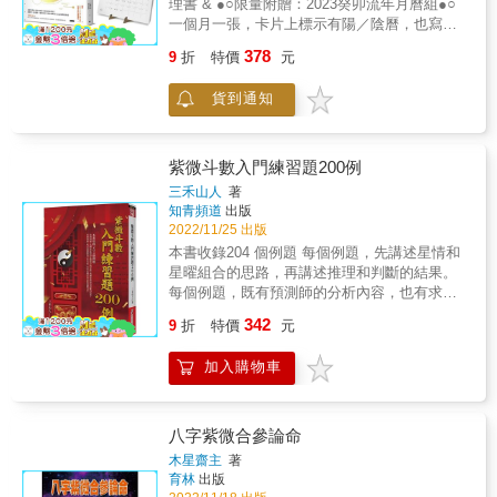
理書 & ●○限量附贈：2023癸卯流年月曆組●○
一年的機會與風險 Step 1.查看流年盤上祿存、
「四顆星」，落於星盤中的不同區塊，便代表
一個月一張，卡片上標示有陽／陰曆，也寫著
擎羊、陀羅坐落的位置：這就是你今年的機
不同的意義， 這是人生藍圖中的重要標記， 標
每一個月份的處世重點。這些重點為琥珀老師
會、風險與功課所在。 Step 2.查看流年盤上的
378
9
折
特價
元
記出人生的高低起伏，一個人最重視的主題、
精算2023流年整體趨勢後，給讀者的重要提
四化給予的指示：因為人無法脫離環境的影
最容易受挫的地方，例如感情和婚姻； 也可能
醒，希望在貪狼化忌破軍化祿、暗湧的慾望終
響。 Step 3.查看流年盤疊到哪一個宮位：發現
貨到通知
標記人生的短板，像是理財投資等等。 了解標
將為夢想傾巢而出的2023，做為您一整年份的
事情的來龍去脈與因果關係。 & ◎例如如果我
記的意義，便能補自己的不足、平衡優缺， 掌
定心錨。 & 你是否曾有這些疑問：聽說紫微斗
的流年命宮疊併在本命的夫妻宮，那麼對我而
握了這四顆變異星的特徵和落點，便可掌握人
數很準，但是似乎不好學、很難精通、感覺是
言，這一年感情就是重要的事情，如果剛好我
生起伏的關鍵， 提前為自己做好部署與準備，
古代的學問&hellip;&hellip;。 關於這些問題
紫微斗數入門練習題200例
的夫妻宮出現貪狼化忌，我就會明確地感覺到
讓自己面對有高峰低谷的人生之路，依舊能穩
&hellip;&hellip;不用擔心。 這本書將化繁為
我對感情的期待。 & 本書特色 & 1.真正看懂自
三禾山人
著
定前進，胸有成竹。 ※內容特色※ 以圖像和宮
簡，兩位老師整合流年判讀技巧， 就算是入門
知青頻道
出版
己的流年運勢，運勢書不再只是看趣味、看心
廷人物及直白用語取代專有名詞，讓每一顆星
者，也可以利用主要的學理理路，學到最實用
2022/11/25 出版
酸的！ 多數的運勢預測書都是「以一應百」的
和宮位都有全新的面貌，並以淺顯的說明和各
的「看流年」基本功！ & 談趨勢、論運勢， 還
內容，例如屬牛的今年發大財、屬豬的明年生
本書收錄204 個例題 每個例題，先講述星情和
式圖表， 讓原來的古老學問變成一套立體的
把箇中學理和邏輯用大白話解釋給你看！ & 1.
小孩，但是其實每個人都有自己的出生時間、
星曜組合的思路，再講述推理和判斷的結果。
「人生曲線說明書」，入門者、研究者、甚至
精選關鍵27顆星曜 星曜在時空情境下，可以解
有一張自己專屬的命盤、有自己的運道。本書
每個例題，既有預測師的分析內容，也有求測
企業人資都能很快的掌握重點。 &
讀為「人的個性」，而主星與輔星的搭配則會
教你一套看懂流年命盤的基本功夫，你才會真
者的真實回饋內容。 & 近一個世紀以來，紫微
342
顯示更多的性格的細節！本書從上百顆星曜之
9
折
特價
元
的知道自己有沒有可能發大財生小孩。 & 2.整
斗數這門易學處於興起與繁榮之中，研究者都
中精選出十四主星、六吉星、祿存、四煞星、
合實戰技巧！加碼教你用本命盤的命宮主星推
在忙於梳理理論，為什麼這麼說呢？這一點能
紅鸞與天喜，共27顆，掌握這27顆星曜，即可
加入購物車
算流年運勢 本書以2023年流年盤舉例，學習時
從市面上的紫微斗數書籍的內容看出來：較多
正確掌握流年的趨勢。 & 2.搭建起論流年的
更有方向，而且很快就能驗證！讀者可以從
的紫微斗數書籍是只有理論而沒有例題，這讓
SOP，理解天時、地利、人和的奧秘，掌握每
2023年星曜的四化以及命盤上祿、羊、陀的位
很多的初學者在入門和實踐時大為艱難，令人
一年的機會與風險 Step 1.查看流年盤上祿存、
置，對應宮位的意涵後，練習解讀整體運勢，
欣喜的是，這種狀況正在改觀，不過，還需要
八字紫微合參論命
擎羊、陀羅坐落的位置：這就是你今年的機
更能藉由本命盤命宮主星的特質推斷出各種細
同仁更多的努力才行，在這個心境之下，我決
木星齋主
著
會、風險與功課所在。 Step 2.查看流年盤上的
微跡象。 & 3.收錄2023年十四主星和每個月的
定寫一本類似於習題集的書稿，讓讀者能飽餐
育林
出版
四化給予的指示：因為人無法脫離環境的影
整體運勢 除了教你看懂自己命盤的流年運勢，
一頓，能從中感悟紫微斗數預測的神奇和奧