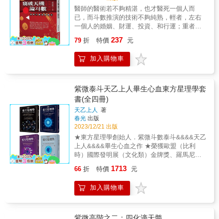
就有如看伊索寓言，對於紫微斗數就有如算小
醫師的醫術若不夠精湛，也才醫死一個人而
學算數。書中更有作者冠元大帝所提出命理界
已，而斗數推演的技術不夠純熟，輕者，左右
前無古人的革命性劃時代新創見。 如果紫微
一個人的婚姻、財運、投資、和行運；重者，
斗數讓你燒腦莫名～～那讀完這本書後～～你
會摧毀一個家庭或家族，這是在製造因果業
237
將成為諸葛孔明！！ 如果斗數星曜對你難如登
79
折
特價
元
障，不是真正在替人在推算命運，習斗數者焉
天～～那擁有這本書後～～斗數功力一步登
能不深思之！ & 斗數名家紫雲大師說，佛法屬
天！！ 如果預測未來距你遙不可及～～那購買
加入購物車
於出世間法，針對不同的人禪示不同的解脫法
這本書後～～預言未來一蹴可及！！ 愛好斗數
門，但命理屬於世間法，談的是最現實的人間
與命理及科學的你，絕對會直呼~「要是這本書
事，追逐的不外乎是名利兩種而已。因此，習
早10年出版那就好了」。 &
命者必須熟悉世間相，乃是一定的道理，一個
紫微泰斗天乙上人畢生心血東方星理學套
不入世的人，又焉能知世間事？所以與斗數星
書(全四冊)
性、星情、宮位職事，相關的常識、知識必須
天乙上人
著
要充實，如研習民俗、教育、宗教、農業、天
春光
出版
文、地理、建築、測量、醫學、法律、科技、
2023/12/21 出版
育樂、時代潮流&hellip;&hellip;等。
★東方星理學創始人．紫微斗數泰斗&&&&天乙
上人&&&&畢生心血之作 ★榮獲歐盟（比利
時）國際發明展（文化類）金牌獎、羅馬尼亞
國家研究院金牌獎、波蘭國家發明聯合總會金
1713
66
折
特價
元
牌獎 ★融合古老智慧和現代元素，解譯個人潛
能與人生曲線的說明書！ 瞭解自己人格特質的
加入購物車
優劣點，預知人生曲線高低處， 為的不是少出
力，而是能夠施巧力， 不只是為了避險，更為
了能在順風時借力、逆風時沉潛， 讓你不管處
在人生哪一個階段，都能找到明朗的前進方
紫微高階之二：四化滴天髓