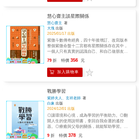
讓你不僅能學到紫微斗數的知識，還能在閱讀
同時刊登專欄，為探索命運方向的人提供指
中找到與自己生活息息相關的共鳴。無論你是
引。現在，她決心以自成一家的命理研究，加
忙碌的職場人士、企業主管、創業家，或是尋
上深厚的禪修基礎，探索新的命運主題！研究
慧心齋主談星際關係
求人生方向的探索者，這本書都會為你提供實
紫微斗數的人都知道「慧心齋主」這號人物。
慧心齋主
著
用的指引，引領你走向充滿生命意義與哲理的
慧心齋主曾經同時在台灣、香港、東南亞，以
大塊
出版
人生。打開這本書，讓我們一起探索命運的地
及美洲、歐洲等十一家全球華文媒體刊登專
2025/01/17 出版
圖，找到屬於自己那顆最閃亮的星吧！
欄。歷經四十多年潛心苦修，除了要與讀者共
紫微斗數傳奇經典，四十年後增訂、改寫版本
享她最新的研究所得，在後疫情時代，去找她
整個紫微命盤十二宮都有星際關係存在其中，
的人越來越多，她因此決定要在混亂的年頭裡
一個人只有真實的認識自己、和自己做朋友，
不斷寫作紫微斗數。本書是作者四十多年鑽研
也才能處理好自己的星際關係網。引領紫微斗
356
的珍貴體悟、分析星曜的正負面與內外在現
79
折
特價
元
數研究的代表性人物全新詮釋諸星在命宮與交
象，真心推薦給對紫微斗數有興趣的讀者，只
友宮的星際關係透過紫微斗數，認識自己，種
要你翻開書本找到你自己的命宮，你必為書中
加入購物車
好因，也有好的收穫，好的命運。慧心齋主──
文字絕倒，原來你的命宮星曜真的如作者所
曾經和紫微斗數畫上等號，在台、港、全球十
言，半點不虛，人生竟有此絕學，你會想一本
一家華文媒體同時刊登專欄，為探索命運方向
又一本的讀它、學好它，因為自己學了給自己
的人提供指引。現在，她決心以自成一家的命
戰勝學習
算命最安心。
理研究，加上深厚的禪修基礎，探索新的命運
紫婷夫人、玄祥老師
著
主題！紫微斗數是古老的中國占星術，滿天星
白象
出版
斗難以盡數。古有賢者窺探星空奧秘，歸納而
2024/12/01 出版
成紫微斗數，慧心齋主師從倥侗子習數半生，
◎讓環境和心境，成為學習的平衡助力。◎翻
自己也禪修不斷。紫微斗數對慧心齋主而言，
開人生的使用說明書，拿回自我命運的遙控
就是生命，也是生活，更是星際關係。星星在
器。◎療癒與父母的關係，就能幫助學習。
人類世界只有夜晚才看見，紫微斗數的星星卻
&「學習問題」不一定會伴隨我們終身，紫婷以
378
是全日不休，全年活動。本書中慧心齋主罕見
9
折
特價
元
自身學習經歷，勉勵家長與學習困難的孩子，