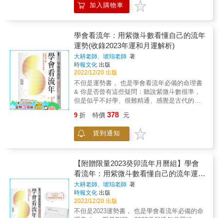
加入購物車
特質的優劣點，預知人生曲線高低處， 為的不
是少出力，而是能夠施巧力， 不只是為了避
險，更為了能在順風時借力、逆風時沉潛， 讓
你不管處在人生哪一個階段，都能找到明朗的
學會看流年：用紫微斗數看懂自己的流年
前進方向。 東方星理學是一門古老的智慧， 由
運勢(收錄2023年運和月運解析)
華人界最權威的紫微斗數泰斗
大耕老師、琥珀老師
著
&mdash;&mdash;天乙上人，將紫微斗數以全
時報文化
出版
新面貌呈現， 以圖像符號取代專有名詞，突破
2022/12/20 出版
翻譯盲點， 並結合星座學與心理學，以及大數
不但是運勢書， 也是學會看流年必備的命理書
據統計學， 讓有心學習者能無障礙進入東方星
& 你是否曾有這些疑問：聽說紫微斗數很準，
理學的世界， 一同探索人生藍圖，掌握生命每
但是似乎不好學、很難精通、感覺是古代的學
一個關鍵的轉捩點。 *** 星曜變異篇
問&hellip;&hellip;。 關於這些問題
&mdash;&mdash;標記人生藍圖高峰低谷的方
378
9
折
特價
元
&hellip;&hellip;別擔心！ 這本書將化繁為簡，
向指南 在熟悉東方星理學系列前三冊所討論的
兩位老師整合流年判讀技巧， 就算是入門者，
人格特質，區塊重心，以及雙星格局之後， 本
貨到通知
也可以利用主要的學理理路，學到最實用的
書主要描述東方星理學星盤中的四顆星： 資源
「看流年」基本功！ & 談趨勢、論運勢， 還把
星、掌握星、顯耀星、阻礙星。 這四顆星並不
箇中學理和邏輯用大白話解釋給你看！ & 1.精
是「真的」星曜，而是星盤中諸星的「四種變
選關鍵27顆星曜 星曜在時空情境下，可以解讀
【附贈限量2023癸卯流年月曆組】學會
異型態」， 也就是說，變異星具有改變性的作
為「人的個性」，而主星與輔星的搭配則會顯
看流年：用紫微斗數看懂自己的流年運勢
用， 只要有其中一顆伴隨在星曜旁，星曜原來
示更多的性格的細節！本書從上百顆星曜之中
的特質就會呈現「變異」。 加上資源星＝變
(收錄2023年運和月運解析)
大耕老師、琥珀老師
著
精選出十四主星、六吉星、祿存、四煞星、紅
多、變富、有口福、有緣分； 加上掌握星＝變
時報文化
出版
鸞與天喜，共27顆，掌握這27顆星曜，即可正
集中、變得有執行力、有掌控力； 加上顯耀星
2022/12/20 出版
確掌握流年的趨勢。 & 2.搭建起論流年的
＝變有名氣、有貴人、被曝光； 加上阻礙星＝
不但是2023運勢書， 也是學會看流年必備的命
SOP，理解天時、地利、人和的奧秘，掌握每
變收斂、有是非、挫折、欠缺。 每個人都有這