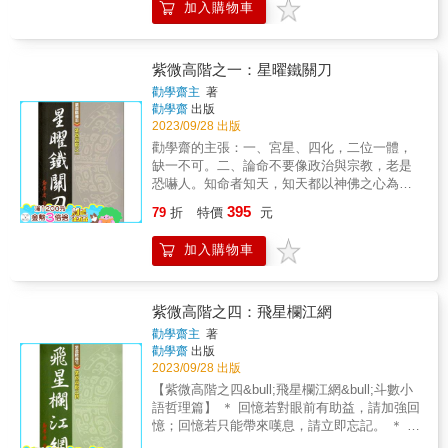
是，「機遇」卻不時指揮著我們表演喜、怒、
加入購物車
星曜的性質，大都隱約地在其名稱的字涵裏表
哀、樂的綜合劇。有一天，不管你是權傾一
達出來了，如:「武曲」星以「武」字可會意，
世，或是位卑終身，每一場戲都得落幕；儘管
「七殺」星以「殺」字可會意，「天機」星以
身分有別，結果並無二致。天子庶民，同歸於
「機」字可會意，‥‥。此乃就其內在因素而
紫微高階之一：星曜鐵關刀
糞土耳秦宮漢家，依舊起秋風。人生，可見及
言。 & 此外，近年來有多位頗有份量的老前
勸學齋主
著
的終端，竟是如此，惹得老子大嘆宇宙捉弄萬
輩，率將其秘本或心傳予以公開，使得斗數高
勸學齋
出版
物，留下那句頗富哲思的剖白： & 天地不仁，
手輩出，苦心鑽研，營造出一番新氣象，這是
2023/09/28 出版
以萬物為芻狗； 聖人不仁，以百姓為芻狗。 &
可喜的。就此筆者特向學長林炎成先生致敬，
勸學齋的主張：一、宮星、四化，二位一體，
在這看似悲觀的論調中，我們卻感受到生命的
有他不懈不怠的毅力，與義無反顧的精神，才
缺一不可。二、論命不要像政治與宗教，老是
脈動；萬物在天地間形成了食物鏈，人類由於
能請出那麼多位高人，執筆寫下他們的不傳之
恐嚇人。知命者知天，知天都以神佛之心為
認知生命的寶貴，力圖生存，使其得以在天地
秘，讓八○年代末期的中國人，能普受紫斗光輝
心，除了慈悲，還是慈悲。三、命理很神奇，
間壯盛。一代傳過一代，我們依舊熱愛生存，
395
的照耀與薰陶，使研究紫斗成了風尚。這是外
79
折
特價
元
但不要神話自己，盡可能將理說明白。想要寫
但遠祖力拓蠻荒的心性，封也沒因時代的文明
在因素。 & 坊間紫斗的吉籍，汗牛充棟，據筆
的心得還不少，所以這本書叫（紫微高階之
而中斷遺傳，凝聚成了現代人的「暴力情結」
者長年研究命理學的經驗，常有些書籍的內
加入購物車
一）是不限制自己在有生之年寫多少本的用
(蓋洛普語)。這一蠻荒時的利器，諷刺地在文明
容，掛一漏萬，或有些部分語意晦澀，致使讀
意。此門學問浩瀚，再多幾本也寫不盡，惟盡
世界中神出鬼沒，於是乎衝突益多、矛盾加
者摸不著頭緒，因此不是囫圇吞棗，就是將錯
心力而已。打從生命的廊頭走來，最不堪的事
深。甚且，已惡化到自身的衝突與矛盾。 & 讓
就錯，不是人云亦云，就是只知其然，不知其
是回頭看。 & 民國七十七年(西元一九八八年)
我們信手拈來幾個話題談談： －－誰也不否認
紫微高階之四：飛星欄江網
所以然。筆者有鑑於此，發心對紫斗作有系統
冬天，《紫微初階》《紫微進階》像孿生兄弟
強大的武力，是維護世界和平的不二法門。 &
勸學齋主
著
的整理與闡述，使讀者知其所以然；在讀者瞭
般地誕生了。多蒙諸位厚愛，他們的足跡走到
－－敵對的雙方不時地「狐疑」對方真是一隻
勸學齋
出版
解其原理原則後，以之為基礎，使可自行潛心
全球華人世界，常有國內外讀者來電、來信，
大狐狸；防人之心不可無的說法，早已得到了
2023/09/28 出版
研究，以至登峰造極，超越筆者，再將您的心
或相約見面；我也從「業餘的專業研究者」，
「道德豁免權」。 & －－暴發戶式的文明誤導
【紫微高階之四&bull;飛星欄江網&bull;斗數小
得，同饋給筆者與社會大眾。 & 筆者常對紫斗
走到專職的設硯論命、設班教學。 & 不回頭
著我們寅吃卯糧似地佔用了後世子孫的幸福。
語哲理篇】 ＊ 回憶若對眼前有助益，請加強回
的同好說：紫斗真有其內涵，我們必須以做學
想，不知已過了十二年多。許多讀者關心勸學
我們是否已發覺這個「心行不一」的矛盾？ &
憶；回憶若只能帶來嘆息，請立即忘記。 ＊ 人
問的態度去研究它。筆者極不喜歡聽到、見到
齋主的第三本著作，到底何時出版？今天，終
－－我們憑什麼標準界分：「禮多必詐」與
生必有破耗，只求耗之無悔。 ＊ 人生許多事，
或言及，此家長彼家短的攻訐詞句，試想：前