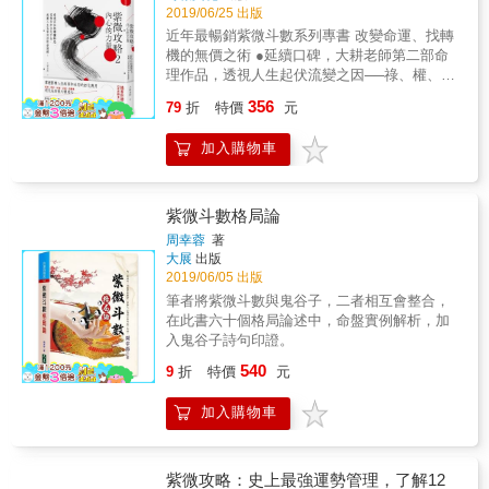
該好好活過一回，也努力的圓過一場夢。 疫後
2019/06/25 出版
學習者最常出現黑人問號的問題，破解迷思，
各國規定都不盡相同且隨時在變，航空公司更
導正觀念，讓這本書帶你重回新手村接受訓
近年最暢銷紫微斗數系列專書 改變命運、找轉
是不合理的規定一堆，但許多的困難到目前來
練，紮實基本功，日後解盤時腦海裡自然浮現
機的無價之術 ●延續口碑，大耕老師第二部命
說大致上都解決了，但願接下來開心愉快一切
出綜觀全局的正確脈絡。 2.深耕教學現場的高
理作品，透視人生起伏流變之因──祿、權、
順利。 &
手帶你正確學習 想遨遊廣大深奧的紫微斗數宇
科、忌 ●以具邏輯的現代觀點解釋，一本不落
356
79
折
特價
元
宙，必然需要有經驗的專業導遊，大耕老師多
俗套、不流於宿命論的命運轉機之書 ●隨書附
年致力於紫微斗數教學，深知學生在學習上的
贈《命理師真心話》一冊，大耕老師有話直
加入購物車
盲點，本書將複雜的學理和技巧化繁為簡，開
說！ 從命盤看到未來待人處事的方向 命理的存
闢出一條清晰的學習路徑。 3.技巧在精不在
在不是要讓人完全信服命運、照著宿命去走，
多，厲害的人反而不太用技巧 許多人學得越多
而是能了解自己人生的優勢、弱點，了解自己
越深之後，反而放掉基本的原則與原理，迷失
各方面的執著、不安、脆弱、空虛源於何處，
紫微斗數格局論
在看似炫麗的技巧上，以至於學得越多，算得
然後找到解決之道。本書將說明，當我們受到
周幸蓉
著
越不準！本書精選重點技巧的關鍵使用方式，
四化連動影響，遇到逆境時，如何透過紫微斗
大展
出版
讓你學到真正的眉角。 &
數，知道自己真正擁有的能力，做出適當的選
2019/06/05 出版
擇與進化。 掌握影響人生起落和走向的四化應
筆者將紫微斗數與鬼谷子，二者相互會整合，
用 ○●搶先看○●必備基礎觀念 （四化通常同時
在此書六十個格局論述中，命盤實例解析，加
存在正反面的意義，因此應用起來深且廣，請
入鬼谷子詩句印證。
詳閱書中教學與分析） 【化祿】是「投入心
540
力、期待」和「本來不屬於我，而後增加出
9
折
特價
元
來」的概念。當出現在六親宮位，代表會對那
個宮位的人投注心力；出現在自我宮位時，代
加入購物車
表會自己能展現出這個宮位的價值。 【化權】
是「加重、掌控」的概念。六親宮位出現化
權，表示很重視該宮位所代表的人，也希望能
紫微攻略：史上最強運勢管理，了解12
夠影響並掌控與此人的關係。 【化科】代表對