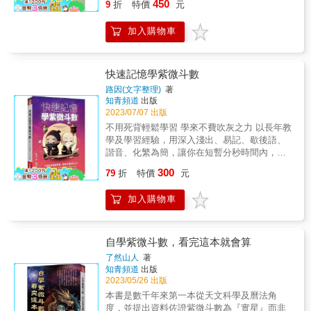
450
於鬆一口氣，可以藉著第三本紫微著作的誕
「禮多人不怪」、「機智」與「機詐」、「滿
9
折
特價
元
真的不要「刪除」得太快，甚至有些事可「閒
人研究的結晶，我們若能以之為基礎原理，繼
生，跟大家說明。不過，我知道：再多的說
招損」與「知足常樂」、「陰謀」與「陽
置」一陣子或一輩子。 ＊ 人要有勇氣，更要沉
續研究下去，而有更多的發明，那不是很美妙
明，都無法抹去我心中對拖延出書的慚愧。 &
謀」？是否僅以好惡為褒貶的準繩？ & －－大
加入購物車
得住氣。 ＊ 真勇氣，沉的住氣；假勇氣，沉不
的事嗎？對前人的貢獻，感謝都來不及，那能
「不預期」地當上命理老師後，更讓我體會許
家樂、六台彩盛行，多少人對他所崇拜的神明
住氣。 ＊ 寧為墊腳石，不為絆腳石。 ＊ 未醫
因短暫的超越或藉其燭火所照明的自己，而有
多命理與地理的真、善、美，以及它們的宏觀
進行「關說」，由不得祂答不答應，硬要祂
病，必先醫心；要醫命，也先醫心。 ＊ 要傲
所誣陷呢？中國人最大的缺點，就是不能善用
調控。 & 一出書就被讀者接納，除了高興外，
「違背職務」，出張明牌。 & 蓋洛普預測西元
骨，不要傲氣；要爭氣，不要生氣。 ＊ 敏感的
別人的優點，異中求同，再作發揮，或是吸取
快速記憶學紫微斗數
相對地提高未來著作水準的要求。我反省到讀
二千年，美國青年將在健身房裡吸毒，這種矛
好處是善於分析，壞處是事事憂疑。 ＊ 不理是
別人的長處後，同中求異，自認推翻了他人的
路因(文字整理)
著
者的讚賞，源自於《紫微初階》《紫微進階》
盾的畫面，在我們前面舉說的話題裡，不也是
非，是非自少；不談是非，是非自遠。 ＊ 有觀
論調，而沾沾自喜。別人的作品明明有八十分
知青頻道
出版
的明朗步驟與豐富內容；「不留一手」是我的
幽靈般地出現了嗎？ & 知識爆炸帶給人類更加
念的人是火車頭，沒觀念的人是車廂。 ＊ 『理
的佳績，卻要去挖人家尚未得到的二十分，而
2023/07/07 出版
天性，外加從沒想當命理師與命理老師，更使
的迷憫與無知，而不是聰明與達觀。科學態度
想』的定義：處『理』好『想』法。 ＊ 靜心要
自以為是，這是不道德的，也是傷己的心理與
不用死背輕鬆學習 學來不費吹灰之力 以長年教
我在寫書時，能暢所欲言。兩本書一出，我享
只帶給我們這個社會「迷信傳言的統計」，依
讓心靜，切莫墜入陰沈。 ＊ 涓滴之得，聚沙成
行徑。另一種情況就是，古來各門學術的肇始
學及學習經驗，用深入淺出、易記、歇後語、
受了「不留一手」的好處；這期間，常與懂得
舊落入「三人成虎」、「曾參殺人」的陷阱，
塔；涓滴之失，轉眼成空。 ＊ 男為陽，陽中要
者很高明，被奉為鼻祖之後，就沒有人能超越
諧音、化繁為簡，讓你在短暫分秒時間內，認
命理的學生或朋友，共勉「不留一手」，發揚
並未帶給我們「追根究底」的思潮與作為。更
有陰；女為陰，陰中要有陽。 ＊ 不要『贏在』
他，只在鼻祖無意間劃定的範圈內打滾。各位
識紫微斗數，牢牢背住紫微斗數術語、星座名
命理，有些人疑惑地說：「若把精華和盤托
可怕的，我們為了追求生存，竟無視於生命的
300
起跑點，卻一路『輸到』終結點。 ＊ 要『贏
讀者，讓我們學習洋人的心胸，試看：英國大
79
折
特價
元
稱、五行、宮位強弱、坐向。 奧地利出生，入
出，那麼拿什麼教學生？」 & 我的回答是：
存在。 & 我們應該冷靜一下，認真思考這些問
過』昨天的我，不要『輸在』自是的我。 ＊ 賢
發明家瓦特，因「汽衝壺蓋」原理的發現，而
了英國籍，是位哲學家及數理邏輯學家，路德
一、因你「不留一手」，寫書、講課自然有份
題。我們發覺：一個人在窮、病、否、困的時
才用來創造事物或解決問題，絕非用來製造問
有蒸汽機的發明，這個發現與發明，導致了工
加入購物車
維希．維特根斯坦（Ludwig Wittgenstein）說
量，學生將會源源不斷。 & 二、如你擔憂肚子
候，最能感應生命的訊息，進而接受神、佛、
題或引發爭端。 ＊ 美好的人生是鬆中有緊，緊
業革命，並為後世廣泛運用。時至今日，已有
過: 「孤獨，貧窮都能快樂，如果能清楚自己。
內的東東已寫盡，為要有新而好的內容來教學
玄、命學。而且大部人一頭栽進去，就迷上了
中有鬆。 ＊ 『命理』是用來『理命』的。 ＊
多少更高超的發明是根據他的發現而來，但始
倘不能瞭解自己的個性，再富有朋友再多也很
生，這份「擔憂」會促使你加緊研究，永遠比
這些學問，因為他們不再迷失，不再與生命疏
人不要自我設限，但要接受別人設限。 ＊ 冀求
終沒有人(包含我們中國人)詆譭他的發現是原始
難快樂。」 紫微斗數是藉由每一顆星的交互運
昨天更進步，這是「不留一手」帶來的好處。
自學紫微斗數，看完這本就會算
離。 & 基於這個理由，我們應該發揚這些學
他人或環境對我不設限，就是自我設限。 ＊ 協
的、粗糙的。假使我們也能有這種心胸，無論
作，找出人的特質、優點、缺點、行為、才華
& 三、日日在進步，年年有創見，不用怕沒學
問，使我們不時擁抱著生命的喜悅。但，很遺
了然山人
著
調的本意就是協調，絕對不容破裂。 ＊ 柔能護
從事那一門學術的研究工作，把前人的創見，
和潛能，可知己知彼，進而改之或加勉，為自
生。這是知命者該有的作為，才不會淪為江湖
憾的，命理學在台灣，始終像一個討人喜愛的
知青頻道
出版
剛，剛能挺柔。 ＊ 聰明人尋煩惱，智慧人無煩
當做原理原則，而從這個基礎出發，那麼必會
己創造出新的命與運，或和人建立好的善緣與
術士。 & 另外，為了提昇層次，先擱下預計要
私生子，大眾對它的感情和看法一直是複雜
2023/05/26 出版
惱。 &
有許多突破性的斬獲。 & 研究紫微斗數也不例
同理心。 人的個性在生下的那一剎那，紫微斗
寫的第三本斗數著作，轉而追溯五術根源，發
的。筆者眼看日本博士、教授以及香港學者之
本書是數千年來第一本從天文科學及曆法角
外，如何運用他人點滴露水，澆我紫斗園中的
數的命宮就已清楚呈現出你獨特的個性、特質
現五術(山醫命相卜)皆源自道家。 老子《西昇
流，對中國命學典籍的研究、放正、著述，不
度，並提出資料佐證紫微斗數為『實星』而非
花木，使之滋長，才是最重要的課題。 & 常聞