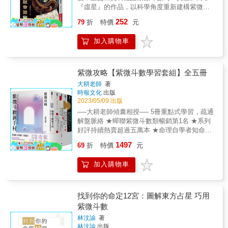
與行為傾向了。 & 才華和潛能，一生的吉和
經》中有云：「我命在我不在天。」天乃大自
禁汗顏，真不知台灣的教授是否私下做了研
『虛星』的作品，以科學角度重新建構紫微斗
紫斗的同好談及，紫斗論命，星情重要？抑或
兇、好和壞，在紫微斗數中皆可窺知。 &
然，瞭解祂就可「順其自然」地運用祂，於是
究，而未發表，抑或等待命學也成了「禮失求
數基礎。並搭配youtube教學視頻解說，讓您閱
四化重要？筆者認為二者應是互為體用的。詳
252
發展成五術。 & 在研究與論斷命理的過程中，
79
折
特價
元
諸野」的另一門？ & 為此，許久以前，緣結
聽並用，取得最好學習效果。 作者-了然山人老
究其間的關係，或者可以如此比擬它們：命盤
我發現問命者與論命者，落入一個矛盾的課
「紫微斗數」；不斷地深入並向高手討教，發
師從天文科學、星曜及曆法的角度解析出流傳
(天地人三盤)是骨架，星情是肌肉髮膚，而四化
題，而不自知。論命者以「鐵口直斷」為洋洋
加入購物車
現「紫微斗數」竟擁有豐盛非凡的智慧。筆者
數千年的紫微斗數星命學隱藏在背後的天文科
是血脈、神經系統，這是缺一不可的，猶如一
自得的終極目標，問命者也追求著「鐵口直
於大學時主攻古文學，後又熱衷於企管學，於
學真相及原理，從正統星家角度出發，以系統
個人有肉體，而無神經、血脈，豈不是行屍走
斷」的答案。既知答案「必然」如何，豈又能
新舊兩極與文商兩端，抱持著對生命的高度認
化的編排，淺顯易懂的說明，帶領各位紫微斗
肉，死人一個？而如僅有神而無軀體，不也成
「趨吉避凶」？不知是什麼道理，一方還掰得
同感，竟也獲得「多態統一」的人生美感，故
數同好邁入星命學的殿堂，是一本不可錯過的
紫微攻略【紫微斗數學習套組】全五冊
了鬼魅了嗎？因此，筆名的論調是三者必須齊
下去？一方還聽得進去？難道不知道彼此期待
不敢敝帚自珍，啟筆寫紫微系列，以之奉獻後
傑出作品。
頭並進，廢一不可。而本書因囿於篇幅，筆者
大耕老師
著
的「鐵口直斷」是矛，「趨吉避凶」是盾嗎？
學，期望更多人加入研究的行列，去除人生的
只得著重在排盤星躔的原理，與星曜知性的原
時報文化
出版
請各位以此矛，攻此盾。 & 「孤陰不生，孤陽
矛盾，向生命認同。 & 筆者花了將近一年的時
則，所以在四化上，言之過於簡略，僅能稍見
2023/05/09 出版
不長。」是學命理者耳熟能詳的道理。陰靜不
間，寫了「紫微初階」與「紫微進階」。在次
端倪，這是在一本書內無法解決的必然缺失，
──大耕老師傾囊相授── 5冊重點式學習，疏通
變，陽動必變，通達此點，方能在「鐵口直
序上，先完成「紫微進階」，事後為求完整，
只得敬請讀者期待，筆者將會陸續推出一系列
解盤脈絡 ★蟬聯紫微斗數類暢銷第1名 ★系列
斷」與「趨吉避凶」之間，認清命理偉大的價
使未習斗數者能在完全不懂的狀況下自行修
的紫斗叢書。 & 本書中第一章的命理發蒙，如
好評持續熱賣超過五萬本 ★命理自學者知命掌
值。 & 命理就是人生，人生不離命理。這裡所
習，所以遲延了「紫微進階」的出版，待到
一般命理書有的，大多略去，若與紫斗有關
運必收經典 有邏輯、好理解、不隱諱！ 用白話
謂的「命理」，是具有正確觀念的命理，她的
「紫微初階」脫稿，一併呈給讀者。 & 「紫微
1497
69
折
特價
元
的，筆者儘量羅列，並述說其意，惟恐佔去太
的書寫風格解惑命理，公開斗數界不願一開始
使命是帶給人「當下」就開始起步的幸福與快
初階」對斗數的起源，與斗數一般查表排盤，
多篇幅，如陰陽貴、天地數等等之原由，將於
就教的技巧訣竅， 讀懂這套書，解盤準度
樂。想要創造未來，只須不斷創造當下。 & 最
皆作最詳盡的解說，而且兼採各家論說，免使
加入購物車
以後陸續敘明。當寫完本書後，更加體會到紫
「咻」地成長！── 談宮位、論星曜、教解盤，
後我要告訴各位勸學齋的主張： 一、宮、星、
讀者耗時翻查眾籍了對於排盤的古訣，也一一
斗的浩瀚；本書若有優點，裨益讀者，功在前
空前絕後的斗數學習套書，系統化教學讓命理
四化，三位一體，缺一不可。 二、論命不要像
羅列。更重要的是，筆者也坦白地指出，當今
人，若有誤謬疏漏之處，罪在筆者。伏望讀者
既玄趣又有跡可循！ 大耕老師透過自身經驗，
政治與宗教，老是恐嚇人。知命者知天，知天
斗數界運用得上的星曜，一來可知斗數共有那
與前輩不吝賜教，此筆者之願也。 & 本書撰寫
分享他如何在一紙斗數命盤中，提前為人生問
找到你的命定12宮：圖解東方占星 巧用
者以神佛之心為心，除了慈悲，還是慈悲。
些星曜，二來可知目前那些星曜可用，可免滿
期間，多蒙家兄蘇俊源先生之督促，並蒙摯友
題找到策略和力量。針對多數人對於事業、感
三、命理很神奇，但不要神話自己，盡可能將
紫微斗數
盤星辰耀眼，徒眩心神。 & 「紫微進階」對於
郭聰憲、張天惠二位先生多方協助，尤承林英
情、財運等人生大事的好奇與煩惱，手把手一
理說明白。 & 想要寫的心得還不少，所以這本
排盤，進化到「掌上排盤」，而且涵蓋了所有
林汶諭
著
明先生校讎，並提供許多寶貴意見，在此一併
步步教你用紫微斗數看出端倪，提出貼近現代
書叫「紫微高階之一」，是不限制自己在有生
論斷吉凶的法則，並指出若干可以續行研究的
林汶諭
出版