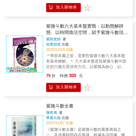
多斗數實戰秘訣，讀者可依需求快速運用上
是人人一把號，各吹各的調，當然慘不忍卒
手。 & 見證紫微斗數的強大推薦（依首字筆劃
加入購物車
睹。本書作者提示的方法論透過主星、輔星以
排列） 王念秋／Home Hotel執行長 簡少年／
及祿忌而構成一個組織架構，從此能夠推算天
微信著名命理小程序桃桃喜創辦人，國際紫微
下人的命。【獨家架構】 建立邏輯化組織系
學會北京分會會長 羅煒茜／萊雅集團CMO
統，不再陷於千篇一律的斷語，真正讀懂每一
紫微斗數六大基本盤實戰：以動態解靜
張命盤的靈魂。【對話祕笈】 首創對話式引
態、以時間煥活空間，賦予紫微斗數現代
導，教你如何精準回應問命者，累積超越常人
命理的意義與實用價值。
紫梧老師
著
的看盤功力。【實戰推演】 深入解析紫微斗數
知青頻道
出版
144種格局，揭開從古至今始終未明說的推算
2025/12/19 出版
＊學習本書之前，需要對紫微斗數六大基本盤
有基本瞭解。＊ 六大基本盤是指紫微斗數中固
定的六種主星排布方式。以紫微為核心，以十
二宮為軸，安裝盤面的其他主星星辰。----以動
300
79
折
特價
元
態解靜態、以時間煥活空間，賦予紫微斗數現
代命理的意義與實用價值。當基本盤的「不
加入購物車
變」遇見時間的「萬變」。格局高低決定命運
上限，而流年契機決定命運兌現的路徑。本書
以時間為縱軸，結合四化飛星的流轉，能清晰
看到每一年的故事和吉凶論斷。紫微斗數以紫
紫微斗數全書
微星為核心，以十二宮位為舞臺，以星曜的動
陳希夷
著
靜交輝為劇本，演繹出個體命運的獨特篇章。
華夏出版
出版
而「六大基本盤」做為紫微斗數的骨架，恰似
2025/11/07 出版
六種天生攜帶的「生命原型」--它們是每個人命
《紫微斗數全書》是紫微斗數的重要典籍之
盤的底色，決定了星辰能量與宮位共振的最初
一，其成書時間存在爭議。根據多項證據，陳