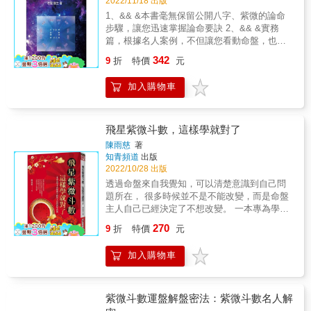
2022/11/18 出版
響。 Step 3.查看流年盤疊到哪一個宮位：發現
本書亦有大耕老師與琥珀老師對於2023年十四
妙。 &
1、&& &本書毫無保留公開八字、紫微的論命
事情的來龍去脈與因果關係。 & ◎例如如果我
顆主星流年運勢分析和月運提醒可以盡情服
步驟，讓您迅速掌握論命要訣 2、&& &實務
的流年命宮疊併在本命的夫妻宮，那麼對我而
用！ & ‧2023年社會的整體運勢走向 ‧2023年流
篇，根據名人案例，不但讓您看動命盤，也彷
言，這一年感情就是重要的事情，如果剛好我
年星曜運勢預測 ‧2023年四大季度與每月運勢提
彿讀了一本傳記，是命理與文學難得相遇的盛
的夫妻宮出現貪狼化忌，我就會明確地感覺到
醒 & &
342
9
折
特價
元
宴 3、&& &本書所舉案例，乃古今時事名人，
我對感情的期待。 & 本書特色 & 1.真正看懂自
仔細閱讀，心得全部公開，毫無保留，訣竅亦
己的流年運勢，運勢書不再只是看趣味、看心
加入購物車
在字裡行間 4、&& &其中蘇東坡命盤，屬翻案
酸的！ 多數的運勢預測書都是「以一應百」的
論點，定會讓您耳目一新 5、&& &八字、紫微
內容，例如屬牛的今年發大財、屬豬的明年生
相互印證，讓您論命更有信心 6、&& &心若向
小孩，但是其實每個人都有自己的出生時間、
陽，無謂悲哀 誰都會有面對痛苦的時候，誰都
有一張自己專屬的命盤、有自己的運道。本書
飛星紫微斗數，這樣學就對了
會有面對生活的無奈，讀完本書，您就會明
教你一套看懂流年命盤的基本功夫，你才會真
陳雨慈
著
白，向前賢看齊!生命就是一場華麗的表演! &
的知道自己有沒有可能發大財生小孩。 & 2.整
知青頻道
出版
合實戰技巧！加碼教你用本命盤的命宮主星推
2022/10/28 出版
算流年運勢 本書以2023年流年盤舉例，學習時
透過命盤來自我覺知，可以清楚意識到自己問
更有方向，而且很快就能驗證！讀者可以從
題所在， 很多時候並不是不能改變，而是命盤
2023年星曜的四化以及命盤上祿、羊、陀的位
主人自己已經決定了不想改變。 一本專為學不
置，對應宮位的意涵後，練習解讀整體運勢，
會紫微斗數的人寫的教學寶典 曾經有人這麼問
270
更能藉由本命盤命宮主星的特質推斷出各種細
9
折
特價
元
我，為什麼覺得我說的紫微斗數更像心理輔導
微跡象。 & 3.收錄2023年十四主星和每個月的
呢？ 相信大家一定會對心理學跟紫微斗數為什
整體運勢 除了教你看懂自己命盤的流年運勢，
加入購物車
麼可以並論產生疑問？ 在我的體悟與理解當
本書亦有大耕老師與琥珀老師對於2023年十四
中，紫微斗數命盤猶如一個活生生的人，有想
顆主星流年運勢分析和月運提醒可以盡情服
法、有情緒、有行為，也因為命盤主人的起心
用！ & ‧2023年社會的整體運勢走向 ‧2023年流
動念進而行動產生結果，每個行為之下都隱藏
紫微斗數運盤解盤密法：紫微斗數名人解
年星曜運勢預測 ‧2023年四大季度與每月運勢提
著動機，我試著把這些心理學觀念冠在命盤中