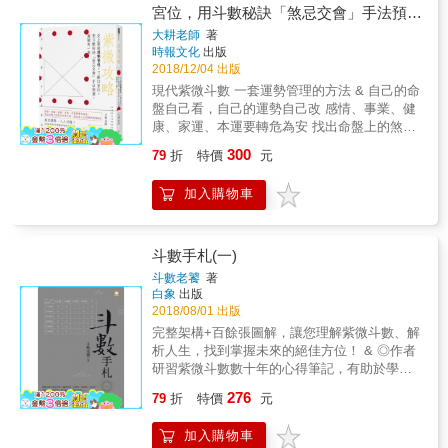
宮位，用斗數秘訣「煞忌交會」手法預
「面子、名聲」特別在意，因此容易有表面風
測、避險有一套！
光的問題。化科若在六親宮位，要注意與這個
大耕老師
著
時報文化
出版
宮位的人的關係跟對象選擇，否則往往容易出
2018/12/04 出版
現看起來風光，但是選錯了人，尤其是夫妻宮
化科，其實是容易遇到不對的人的跡象
現代紫微斗數 一套運勢管理的方法 & 自己的命
&hellip;&hellip; 【化忌】的概念是「空缺」。
盤自己看，自己的運勢自己改 感情、事業、健
化忌往往讓人擔心害怕，尤其當化忌在六親宮
康、家運、本運要轉危為安 找出命盤上的煞忌
位，表示對那個人有很深的情懷，因為內心對
交會之時，提前為人生問題找到策略！ & 紫微
300
79
折
特價
元
他有情感需求，所以無法抵抗他的要求，而常
斗數，人生的地圖 紫微斗數是每個人獨一無二
感到心累&hellip;&hellip;但因為宮位是會產生連
的人生地圖，能顯示何時風和日麗、何處風起
加入購物車
動影響的，我們能因此利用忌這個空缺，在別
雲湧，更能在你備感迷惘無助之際，透露出一
的宮位找到改變的力量。 ○●小試身手○●舉例練
條較好的道路。 本書作者曾為叱吒一時的餐飲
習 Q：本命盤財帛宮化權，並且化忌入夫妻
大亨，生意失利後，於孑然一身的困境中因紫
宮，該怎麼解釋？ A：本命財帛宮化權，表示
微斗數而撥開人生迷霧，重新找到方向。他述
斗數手札(一)
這個人對自己的理財能力相當有自信，並且希
說個人經驗，告訴你如何看透自己的人生地
斗數老饕
著
望一切都要掌控在自己手上，這一類的人通常
圖，並以現代化的解釋教你解讀宮位（環境）
白象
出版
會投資甚至創業，或者會希望有額外收入。化
和煞忌交會的意義和影響。 & 為自己找到好的
2018/08/01 出版
忌入夫妻宮，表示這樣的觀念會影響他看待感
姿態，順天乘風而起 每個人的命盤好比是一張
完整架構+百餘張圖解，讓您理解紫微斗數、解
情對象的態度，他會希望可以控制另一半的金
人生健康（運勢）檢查表，更是一張人生遊戲
析人生，找到掌握未來的絕佳方位！ & ◎作者
錢觀。如果因為運限走得好，賺很多錢，就會
中的專屬攻略秘笈，用來幫自己的人生，找出
研習紫微斗數數十年的心得筆記，有助於學習
變得很強勢，希望情人的錢也要讓自己來管；
更多或更適合的可能性。 & 觀念和實用技巧搶
紫微斗數的學者入門與進修。 ◎從觀念、基
如果是運途不好，生意失敗，可能會希望身邊
276
先看 【見「忌」別害怕】好處不見得只有化
79
折
特價
元
礎、命盤建立，到各星性、宮性等解析，分
的人能夠在財務上資助他，否則就會不開心甚
祿，化忌所產生的缺乏有時候更是一種力量！
項、分門逐一解析。 ◎架構分明，條理清晰，
至分手。 ◎隨書附贈《命理師真心話》一冊，
【無法逃避的「陀羅」業力】陀羅星所在的位
加入購物車
再加百餘張圖解，利於讀者參照、推演。 & 相