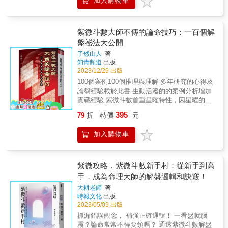
加入購物車
昏前打烊，只接待30歲以後、65歲以前的客
釋，讓讀者一次就能輕鬆將命盤解讀完，也就
人， 他們前來此處，都是為了人生下半場的轉
是說有了此書，您也是小諸葛可為人解惑，更
運選擇。 & 想被重男輕女的父親重視的女企業
讓讀者快速進步學習。
家，如何顧念親情，同時成就自己的事業心？
紫微斗數大師不傳的論命技巧：一百個解
因為命理師誤導而賠掉上億身家的超級業務
盤祕法大公開
員，命盤上有哪些隱藏的陷阱？該如何解讀？
了然山人
著
結婚四次離婚四次，卻想再度進入婚姻的女
知青頻道
出版
人，到底是什麼樣的盤象讓她一生追求家
2023/12/29 出版
庭？！&hellip;&hellip; & 生命的失去與獲得，
100個案例100個推理與理解 多年研究的心得及
關係的疏離與親近，改變的時機與方法，都在
論盤經驗載於此書 生動活潑的的案例分析增加
一張小小的命盤上被看見。 本書實錄大耕老
實戰經驗 紫微斗數首重星曜特性，因星曜的特
師遇見的六張經典命盤，傳授【專業論命手
性及組成來判識後天運途的窮通禍福，尤其紫
法】和【依據命盤改運的策略】 就算在人生路
395
79
折
特價
元
微斗數絕對都以組合星系居多（如：殺破狼、
上摔一跤（或好幾跤）， 命盤還是會替你留下
機月同梁等格局）絕非單宮單星能論的出來，
其他出路──只要你自己願意改變 & 書中以六張
加入購物車
為利於學者，山人特將各宮判識重點以條列式
命盤背後的真實故事為引子，細細道出人生運
寫出，讓讀者能夠輕易的上手。故本書重視的
途的曲折與希望所在。藉由俯瞰他人的命盤和
就是判識原則及理論的闡述。同時搭配生動活
完整論命過程，轉而理解自己命盤的原廠設
潑的實例分析，增加同學的實戰經驗。 &
紫微攻略．紫微斗數新手村：從新手到高
定、一生的功課，為運勢起迭做好準備。更重
手，成為命理大師的解盤邏輯和訣竅！
要的是，反思自己想要活出哪一種人生，在不
完美的人生中，做出完美的選擇。 & 對於斗數
大耕老師
著
學習者來說，本書每一張命盤都有學習點，教
時報文化
出版
你將盤象對應到真實人生情節，對熟練解盤與
2023/05/09 出版
論命有非常大的助益： ‧從命盤抓出問題點的訣
抓漏錯誤觀念， 補強正確邏輯！ 一看盤就腦
竅 ‧實際諮詢論命時的應對技巧 ‧找出最佳的改
霧？論命常常不得要領嗎？ 通透紫微斗數解盤