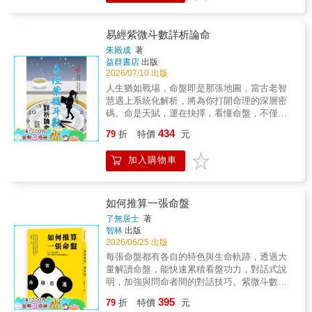
小小一本，卻點破深藏你心中的擔憂與疑惑！
置，就是自己要用一生面對的課題。 【那一
同命盤的人，在不同的選擇、不同的認知、不
正緣存在嗎？命理師說我這輩子都是小三命／
年，我們會經歷的衰事】重疊本命、大限、小
同的作為&hellip;&hellip;之下， 自然成就不一
剋父命？我是不是會沒有小孩？&hellip;&hellip;
限三張命盤，看看哪個宮位出現最多煞星和
樣的「命運結局」！ 知命造命，透過紫微斗數
易經紫微斗數詳析論命
各種令人無言的問題，大耕老師說給你聽！ 本
忌，就知道那一年自己最該注意的事情是什
了解自己的先天命運與特質，更能開創光明有
朱殿成
著
書特色 1.本書是四化的深度介紹，能進階學習
麼。 【今年遇到的他是不是對的人】查看小限
為的人生！ & 紫微斗數不僅是玄學，還是哲
益群書店
出版
利用四化所產生影響宮位的力量，更深入探討
命盤和流年的夫妻宮狀態，若遇到擎羊火星，
學、心理學、命理學、生活學， 更是人生的回
2026/07/10 出版
宮位的能量。宮位的能量才真正架構出人生，
屬於來得快去得快的緣分；若遇陀羅，容易是
憶錄、執行指南、未來企畫書&hellip;&hellip; &
人生猶如戰場，命盤即是那張地圖，當古老智
而四化則是產生宮位的變化，這個變化的力量
與你內心期待相反的對象。若夫妻宮跟命宮同
個人對「紫微斗數」的看法與理念，影響學習
慧遇上系統化解析，將為你打開命理的深層密
甚至可以讓我們改變人生，因此在紫微斗數中
時有忌和陀羅，代表此時的你非常容易鬼遮眼
紫微斗數的方向： 有宗教信仰的，斗數可以談
碼。命是天賦，運在抉擇，看懂命盤，不僅能
十分重要。 2.化忌一般被認為是不好的象徵，
選錯人&hellip;&hellip; （更多方法請詳見本書
神鬼、談修行&hellip;&hellip; 重學術研究者，
知命不惑，更能用命不敗，進而掌握翻轉乾坤
然而實際上化忌是力量的來源，正因為有缺
目錄） & 本書特色 1.這是一本命運管理書。作
434
斗數可以很哲學、通數理&hellip;&hellip; 更可
79
折
特價
元
的關鍵鑰匙。本書以嚴謹的推演，結合易經哲
乏，所以才產生努力的動力。本書將透析四化
者將「命理」二字解為「理性的討論生命」，
以藉由「斗數」了解自己的「過去」、把握
理與紫微斗數的星曜變化，深入剖析「化祿、
的應用，讓我們重啟自身的力量，打破環境限
其中「理」更是「道理、管理」的意思，透過
「現在」的契機， 以求在「未來」達到個人所
加入購物車
化權、化科、化忌」的互動奧秘，揭示人生格
制。 3.介紹重要的北派技巧，以及讓許多初學
這樣的概念本書教你從命盤找出可以改善、避
期待的「滿意生活」！ & 從命理觀、命理基礎
局、性格特質與運勢走向，除了是部命理專
者一頭霧水，不知道如何使用的「飛化、自
免和努力的方向，與迷信和消極的宿命論非常
的建立，到命盤結構、星性、宮性的解讀與延
著，更是一部智慧全書。 本書不僅教您如何看
化」，都將一一以白話比喻解釋。 4.不瞭解斗
不同。 2.本書著重介紹宮位與宮位的變化，以
伸， 以及四化、流年、斗君等進一步的論述，
命，更進一步教您如何因命制宜、以策破局。
數的基本宮位結構，解釋星曜時將永遠摸不到
及很重要的煞忌交會應用，讀者更能快速上
如何推算一張命盤
進而擴及到職業、婚姻、朋友、陽宅的選擇，
特別融入《三十六計》智慧，將古代兵法的謀
核心。有別於一般入門書籍大篇幅又扁平地討
手。這是目前斗數書籍很少使用的方法，因為
了無居士
著
以及增進健康、延年益壽的方法&hellip;&hellip;
略思維與命盤解析相結合，讓您在理解命理的
論星曜，忽略了星曜的解釋是需要透過宮位來
內行的老師通常不願意教，或者不願意一開始
智林
出版
& 作者分享學習「紫微斗數」數十載累積的心
同時，也學會如何在現實生活中靈活應對挑
產生，本書用斗數的基本結構「宮位」來說
就教。 3.本書以簡明白話、邏輯思維去解釋斗
2026/06/25 出版
得筆記， 以最貼近生活的淺白文字讓更多喜好
戰，化險為夷，轉危為機。讓命盤不再只是靜
話，採宮位聯想法來解釋含意，不必背誦海量
數，讀者不必死背海量的資料，而是用「宮位
每張命盤都有各自的特色與生命軌跡，透過大
命理的同好， 一起進入紫微斗數的天地！
態的宿命圖，而是一張可操作、可轉化、可升
資料。 5.延續《紫微攻略》系列實戰、快速、
聯想法」，了解宮位中心價值、了解星曜中心
量解讀命盤，能快速累積看盤功力，對話式說
級的人生戰略。理解命理，也同時擁有精準導
好用的風格，利用每個章節的小練習、圖解、
價值，然後推演出星曜在宮位內的解釋。 4.每
明，加強與問命者間的對話技巧。紫微斗數雖
航與致勝奇謀，閱讀本書不只是一場命理的探
案例，幫助大家快速掌握各類四化的應用、對
個單元充分的將理論結合故事、案例，隨後設
然傳承了一千年，始終缺乏一個推論方法，有
395
索，更是一場充滿智慧的佈局！
命盤的影響，以及如何利用四化改變命運。
置【小練習】讓大家熟悉解盤的要領。並有許
79
折
特價
元
的只是各門各派的祖傳秘笈，方法雖多，不過