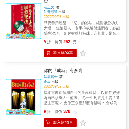
密
醒 &
去理解解析，也經過深思、印證，才能轉化為
莊正文
著
智慧融入腦海中。 所有顯露在外的情緒都只是
知青頻道
出版
冰山一角，更大的危機是隱藏在冰山底下最深
2022/09/08 出版
層。 意識不會是原因，而真正根本原因所在來
只要善用運盤＋「忌」的祕法，絕對讓您功力
自於潛意識，我們看到的一切表面，有可能都
大增， 無論新人、老手抑或解盤迷惘者，必能
只是假象而已。 讓我更深信心理學跟命理學是
醍醐灌頂。 & 解盤並無特殊，充其量，是名熟
可以相輔相成，更可以利用心理學來輔佐命理
能生巧的解說員，看盤說事如同把脈，要有點
讓更多人來一起瞭解人性層面，在推理命盤過
252
9
折
特價
元
望、聞、問、切本事，方能順命推敲、依運解
程中，懂得以同理心來關懷與引導，讓更多人
套。 & 然命、醫專業迥異，斗師答覆症狀、起
因此受益，這才是命理真正存在的意義。 &
加入購物車
因，絕無用藥本事。況且論命推運，解決方法
唯有仰賴命主、別無其他。據聞命理可幫人改
運？別人如何，老莊不知？但筆者只會解盤，
其他的一概不通。 & 如果透過分析，外加閱
你的『成就』有多高
歷，給點心理建設未嘗不行，只是運程能否更
法雲居士
著
動？仍要借助命主的意志、調控。宮位是症、
金星
出版
星主是因，想瞭解問題的癥結，星、宮、象的
2022/09/02 出版
熟悉不好忽略。可惜原需要斗師製盤、解盤的
這本書教你預測自己的最高成就， 以便你好好
面紗，逐漸被科技取代。現在只要按按手機、
為自己規劃人生藍圖。 你一生到底是主貴？還
敲敲電腦鍵盤，任何命盤、飛星、四化，網路
是主富呢？ 會像王永慶那麼有錢嗎？ 會成為世
上都有資料能查。 & 筆者先前拙作《大師不傳
界精英嗎？ 不甘心只為升斗小民的人一定要
378
的紫微斗數密碼》，也有基本星、宮、象佈
9
折
特價
元
看！ 不甘心默默無聞的人一定要看！ 你的前程
局，和星族分析及解盤技巧，讀者如有興趣可
如花似錦，還有一線曙光， 要你自己來打開！
選擇參考，至於運盤的妙用，則要透過本書闡
加入購物車
人生契機就在這裡！ 法雲老師積40年之經驗，
述。 &
幫你找出預測自己人生最高價值的方法。那也