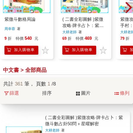
紫微斗數格局論
( 二書全彩圖解 )紫微
紫微
攻略‧牌卡占卜：紫微
手村
周幸蓉
著
斗數占卦50問＋星曜
成為
大耕老師
著
大耕老
解密
輯和
540
469
9
折
特價
元
69
折
特價
元
79
折
加入購物車
加入購物車
中文書 > 全部商品
共計
361
筆， 頁數
1
/8
篩選
排序
圖片
條列
( 二書全彩圖解 )紫微攻略‧牌卡占卜：紫
微斗數占卦50問＋星曜解密
大耕老師
著