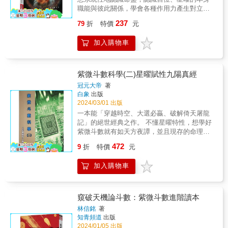
加上與六吉星左輔、右弼、文昌、文曲、天
輔導主任、台北特殊教育學校退休教師 陳肇怡
職能與彼此關係，學會各種作用力產生對立、
魁、天鉞和六凶星擎羊、陀羅、火星、鈴星、
&在現階段的社會環境下，別期待貴人天降；老
聯繫、羈絆等種種互動。 & 由基礎開始輕鬆
地空、地劫，內容分章列節，加上用以命盤十
237
79
折
特價
元
實地把這本書看一看，自己當孩子的貴人吧！
學，從斗數的先備知識包含曆法、天干地支、
二宮位方式顯示，以俾有益於同道好友閱讀研
──台中清水國中理化老師 吳淳亮&在教育現場
五行等概念開始，認識十二宮的本質，對沖、
究，進而融入命盤之中，俾使能夠死盤活看、
加入購物車
的老師能透過本書中提到的各種分析工具，了
三合、六合的關係，認識十四顆主要星曜的特
觸機必發 ，讓一個人之富貴貧賤，生老病死，
解學生性格、優勢與潛在的學習障礙。──屏東
質，介紹斗數的排盤方式，了解紫微系諸星對
興衰起伏瞭如指掌，走入內心深處。 &
縣潮州國小教師 黃雅慧&&◎代理經銷：白象文
命盤的影響，介紹天府系諸星對命盤的影響，
化更多精彩內容請見
介紹空宮及解盤的要領，介紹其他星曜等等，
紫微斗數科學(二)星曜賦性九陽真經
http://www.pressstore.com.tw/freereading/978626
本書總結了本書作者的經驗。希望能有所裨益
冠元大帝
著
於讀者。 & &
白象
出版
2024/03/01 出版
一本能「穿越時空、大選必贏、破解倚天屠龍
記」的絕世經典之作。 不懂星曜特性，想學好
紫微斗數就有如天方夜譚，並且現存的命理書
籍對於斗數的星曜特性、八卦及河圖洛書的原
472
9
折
特價
元
理，都拿不出任何科學根據以及立論依據。而
本書為『命理史上第一部』從科學、邏輯、數
加入購物車
學、醫學的角度，破解紫微斗數星曜特性以及
破解河圖洛書的上千年秘辛。讓你對斗數及命
理從此豁然開朗。 同時，看完本書還能讓你驚
訝到，原來紫微斗數還能「穿越時空」甚至解
窺破天機論斗數：紫微斗數進階讀本
決「企業經營問題」，更能清楚掌握『各種大
林信銘
著
選的勝選關鍵』甚至神準到『預測歷史的未來
知青頻道
出版
走向』。 讓你看完本書後對於未來預言，難度
2024/01/05 出版