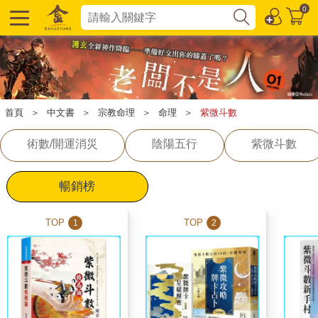
0
首頁
＞
中文書
＞
宗教命理
＞
命理
＞
紫微斗數
術數/開運消災
陰陽五行
紫微斗數
暢銷榜
TOP
TOP
1
2