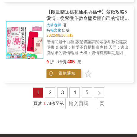
是你終身可奮鬥的目標。 &
【限量贈送桃花仙娘祈福卡】紫微攻略5
愛情：從紫微斗數命盤看懂自己的情場攻
略！
大耕老師
著
時報文化
出版
2022/08/16 出版
感情問題千百種 談戀愛請詳閱紫微斗數公開說
明書 & 紫微：相愛不容易相處也難 天同：逃出
沒結果的愛情輪迴 天機：愛情有賞味期是因為
無聊？ 貪狼：單身即地獄 破軍化祿：愛愛愛不
405
9
折
特價
元
完 廉貞：他是對的人嗎？ 太陰：你與婚姻最近
的距離 擎羊：沒有相愛何來傷害？ 武曲：給我
貨到通知
一顆文曲星 巨門：愛情有備無患 武殺：憑實力
單身 同巨：回頭草真好吃（嚼）
&hellip;&hellip; 從星曜透視你的愛情能力，
用命盤解析情路上的風雨， 紫微斗數研究者、
1
2
3
4
5
感情鬼打牆者必讀── & ★限量贈送桃花仙娘祈
福卡 桃花仙娘是華人文化圈中桃花信仰的起
頁數
1
/8
移至第
頁
源。我們現在常說的「有桃花就有姻緣、有桃
花就有人緣」就是源自於她會幫助跟保護女性
尋找生命價值，好姻緣正是其一。如遇爛緣
分，她也會快快幫你斬斷。本書限量贈送由澄
心堂求得桃花仙娘同意並蓋下「桃花仙娘福
印」之祈福卡，幫大家招來好人緣、好桃花。