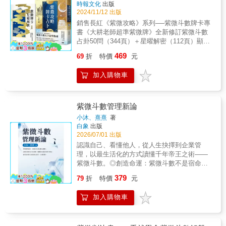
時報文化
出版
2024/11/12 出版
銷售長紅《紫微攻略》系列──紫微斗數牌卡專
書《大耕老師超準紫微牌》全新修訂紫微斗數
占卦50問（344頁）＋星曜解密（112頁）顯著
提升你與問事者的占卜體驗！不需生辰八字，
469
69
折
特價
元
但其準無比！紫微斗數占卜自學指南兩書合一
超好用，命理新手也能輕鬆學紫微、學占卜！‧
加入購物車
紫微斗數占卦50問：50題感情、事業牌占案例
詳細分析，教你解讀牌卡訊息精準斷事。‧星曜
解密：歸納重點，方便攜帶隨時應用，通透星
性和70張牌義與卦象。將紫微斗數占卦邏輯結
紫微斗數管理新論
合牌卡＝容易學、快上手、準度高大耕老師轉
小沐、熹熹
著
化紫微斗數密而不傳的「隨機取數占卦技
白象
出版
巧」，親自設計紫微牌卡和獨創牌陣，直接彰
2026/07/01 出版
顯紫微斗數準確的占卜功能，即使是命理小白
認識自己、看懂他人，從人生抉擇到企業管
也能輕鬆學會占卦。書中詳細說明牌卡占卜的
理，以最生活化的方式讀懂千年帝王之術——
邏輯和技術，以50道常見問題為實例示範解
紫微斗數。◎創造命運：紫微斗數不是宿命
牌，跟著練習，快速上手。本書與紫微牌的特
論，而是一門認識人性與掌握機會的智慧。◎
379
色#星曜能量 #圖像聯想 #提升感應 #準確預測
79
折
特價
元
知己知彼：看見自己的優勢及他人的特質，作
#不需硬背 #不分流派1.以牌卡的形式，高度還
為人生與管理決策的參考依據。◎趣味學習：
原紫微斗數的精算能力。2.加入易經的「變
加入購物車
透過插畫協助了解十四顆主星，讓艱深的命理
卦」思維，排除因為流派差異而有不同解釋的
變得簡單有趣。《紫微斗數管理新論》是一部
可能性。3.搭配書中牌陣，應用更加靈活，可
結合命理智慧、觀察人性與現代管理思維的入
以深入問事。4.適合紫微斗數學習新手，一邊