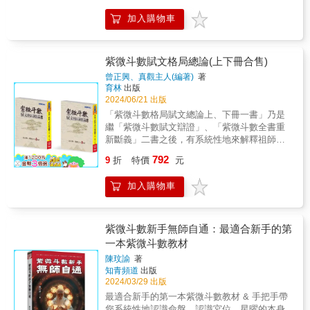
談雙星的同宮關係，以及諸星之星際關係，全
甚至是從事普教、特教的老師們，用一個全然
面從十二宮位解析紫微命盤的星際關係。本書
加入購物車
不同的角度──紫微斗數來解讀學習問題，藉此
還附有一篇珍貴的後記，半字不提星空、斗
幫助學習困難的孩子走出人生坦途。&教師與家
數，卻發人深省，禪機處處，像似一部人生短
長是學生/子女在學習過程中不可或缺的鷹架，
片，精彩奧妙在其中。
如何建構穩固的鷹架，本書提供了許多具有參
紫微斗數賦文格局總論(上下冊合售)
考價值的建議。──國立臺灣師範大學特殊教育
曾正興、真觀主人(編著)
著
學系教授 趙本強&深刻理解這本由紫婷夫人和
育林
出版
玄祥老師共同撰著的學習專書，所要戰勝的並
2024/06/21 出版
非是分數，而是「自我」與「愛」。──仁德醫
「紫微斗數格局賦文總論上、下冊一書」乃是
護管理專科學校副教授、生命關懷事業科主任
繼「紫微斗數賦文辯證」、「紫微斗數全書重
邱達能&因材施教、順勢而爲，幫助孩子克服學
新斷義」二書之後，有系統性地來解釋祖師爺
習障礙，領取幸福人生的入場券。──文字力學
陳摶老祖（希夷先生）之大作「紫微斗數全
792
院創辦人 林郁棠&使讀者能快速了解孩子內
9
折
特價
元
書」內容的賦文與格局，同時也包含了的骨隨
心、性格及重視價值；發覺孩子們學習真正的
賦。 & 本門從師公康國典先生，傳承恩師陳正
問題&hellip;&hellip;重新建立親密的親子關係，
加入購物車
男先生，及恩師陳正男先生二十多年來對我親
開啟學習新紀元！──台北市立興雅國中校長 莊
自的傳授，今敝人把恩師教授之賦文、格局用
國彰&我因專業工作關係，過去也看過很多相關
以命盤十二宮位的方式呈現，集冊成書後而出
的期刊書籍，但少有像這本書有專業的內容描
版，讓喜愛紫微斗數的同道好友們能更好閱
紫微斗數新手無師自通：最適合新手的第
述&hellip;&hellip;──仁德醫護管理專科學校調
讀，不會只限於文字的敘述，讓同道好友一目
一本紫微斗數教材
理保健科副教授兼主任、台灣財團法人瑪利亞
暸然，運勢吉凶褔禍立即掌握於胸中，運用自
社會福利基金會執行長 吳東昇&融合東方智慧
陳玟諭
著
如。 & 本書分為上、下二冊，上冊的部分是解
知青頻道
出版
與現代教育的全人發展新視角──國立臺灣師範
釋紫微星系如：紫微、天機、太陽、武曲、天
2024/03/29 出版
大學體育與運動科學系助理教授 潘正宸&《戰
同、廉貞，下冊是解釋天府星系如：天府、太
勝學習》不僅僅是一本教育書，更是每一位家
最適合新手的第一本紫微斗數教材 & 手把手帶
陰、貪狼、巨門、天相、天梁、七殺、破軍再
長和教師的良師益友。──前台北市立麗山國中
您系統性地認識命盤，認識宮位、星曜的本身