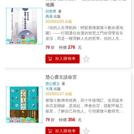
便有了傾向性的引導作用。所以人的行為以及
地圖
遭遇的吉凶會受星體流轉的影響，從而成為我
邱奕齊
著
們斷事的依據。 命理學認為人為天地之一部
商鼎
出版
分，天地有其自然運轉的規律，人也必須依從
2025/01/25 出版
規律流轉。例如八字，從周易衍生而出。其認
《你的人生導航師：輕鬆看懂紫微斗數命運地
為萬物皆在五行之內，有陰陽之屬。道德經有
圖》——打開通往命運的智慧之門命理學並非
言：道生一，一生二，二生三，三生萬物。二
迷信，而是一種理解人生的哲學。你的人生導
為陰陽，三為天地人。陰陽屬性為一切之源
航師：輕鬆看懂紫微斗數命運地圖》將古老的
頭，所以可以通過陰陽屬性，去斷吉凶，評富
276
79
折
特價
元
紫微斗數智慧與現代人的需求完美融合，帶領
貴。
你找到屬於自己的人生方向。作者邱奕齊博士
加入購物車
擁有英國博士學位，以及超過十年的命理實踐
經驗，她以輕鬆溫暖的筆觸，幫助你解開命運
的密碼，開啟一段充滿自我探索與驚喜的旅
程。這本書不只是命理指南，更像是一位理解
慧心齋主談命宮
你、陪伴你的知心好友，幫助你打破對命理的
慧心齋主
著
刻板印象，發掘生活中的更多可能性。邱博士
大塊
出版
結合理性與感性，以她的學術背景和豐富的命
2025/01/17 出版
理實踐經驗，深入淺出地講解紫微斗數中的星
紫微斗數傳奇經典，四十年後增訂、改寫版本
曜、宮位、四化等複雜概念，讓你在閱讀中輕
命宮是關鍵，是源起，學會命宮，搭配甲級乙
鬆上手，理解紫微斗數的奧妙。書中詳盡解析
級星，了解自己與他人。引領紫微斗數研究的
紫微斗數命盤中的十二宮位與十四主星，幫助
代表性人物全新詮釋每顆星的正負兩面特質命
356
你掌握事業、財富、感情等人生關鍵領域。邱
79
折
特價
元
宮星曜可以詳解一生所有現象，未雨綢繆，預
博士利用「星辰王國」生動的故事背景，將抽
做準備，創造幸福。慧心齋主──曾經和紫微斗
象的命理概念，轉化為一則則有趣的小故事，
加入購物車
數畫上等號，在台、港、全球十一家華文媒體