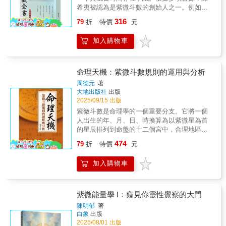
旋律。然而，傳統命理研究往往停留於靜態盤
希夷被認為是紫微斗數的創始人之一。例如，
面解讀，忽視了時間流逝中「變易」的深意。
提到紫微斗數由唐代至宋代的陳希夷創立，並
316
本書獨闢蹊徑，聚焦於基本盤與流年能量的動
79
折
特價
元
在明代編纂成《紫微斗數全書》。進一步說明
態共振，直指一個深刻命題：先天命盤如同種
陳希夷是北宋時期的道家名人，被譽為「紫微
子，而流年歲運則是土壤與氣候；唯有看清二
加入購物車
斗數」的創始人，並且他的著作《紫微斗數全
者如何互動，才能真正捕捉命運的呼吸。
書》對後世影響深遠。此外，和也提到陳希夷
將紫微斗數傳給其子與徒，並以孤本形式流傳
數百年。
命理天機：紫微斗數規則的運用與分析
周德元
著
大地出版社
出版
2025/09/15 出版
紫微斗數是命理學的一個重要分支。它將一個
人出生的年、月、日、時換算為以紫微星為首
的星辰排列到命盤的十二個宮中，合理地區分
並概括了一個人的一生命運，系統而全面地預
474
79
折
特價
元
測一個人一生的錯綜複雜的社會關係和個人遭
遇。紫微斗數可將人的命運凶吉、貴賤休咎做
加入購物車
出具體的說明，而非抽象的把握。分類重點清
晰，推演的過程簡捷，邏輯體系嚴密，有較高
的數理性和深刻性。紫微斗數與四柱推命同源
而分流，並稱為中國傳統命理學的兩大派別；
紫微能量學 I：窺見你靈性覺察的大門
且紫微斗數既具有道家宇宙觀的神秘色彩，又
陳明郁
著
具有注重社會環境、人際關係的近代意蘊，在
白象
出版
中國神秘文化中卓立特出，名列「五大神數」
2025/08/01 出版