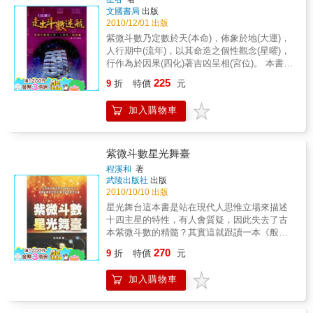
文國書局
出版
2010/12/01 出版
紫微斗數乃定數於天(本命)，佈象於地(大運)，
人行期中(流年)，以其命造之個性觀念(星曜)，
行作為於因果(四化)著吉凶呈相(宮位)。 本書將
一般人學習斗數常碰到的瓶頸，分篇整理成
225
9
折
特價
元
冊，以供讀者參酌並期盼走出斗數迷航。
加入購物車
紫微斗數星光舞臺
程溪和
著
武陵出版社
出版
2010/10/10 出版
星光舞台這本書是站在現代人思惟立場來描述
十四主星的特性，有人會質疑，因此失去了古
本紫微斗數的精髓？其實這就跟讀一本《般若
波羅密心經》註解版本一樣，會有些許失真的
270
9
折
特價
元
情形，但是只有用現代社會背景及語言來解
釋，才有辦法理解與應用。作者另外還有一個
加入購物車
善意，就是希望大家能藉這本書了解到，紫微
斗數不但不八股不迷信，反而是人生旅途的照
明燈。