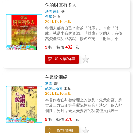
你的財庫有多大
法雲居士
著
金星
出版
2011/12/16 出版
每個人都有自己本命的『財庫』。本命『財
庫』就是生命的資源。『財庫』大的人，有億
萬資產或功成名就、揚名立萬。『財庫』小的
人，會窮困、生病、受傷及死亡。你的『財
432
9
折
特價
元
庫』有多大？便註定了你這一生到底有多少財
富！有多大的成就！有多精彩的人生故事！法
加入購物車
雲居士用紫微命理的方式，教你計算自己命中
『財庫』的數值，讓你更清楚的瞭解自己的人
生價值，好為這一輩子的人生，好好拼一下
吧！
斗數論姻緣
紫雲
著
武陵出版社
出版
2011/12/10 出版
本書作者在斗數命理上的創見：先天命宮、身
宮及三方四正等星曜賦性綜合可決定一個人的
個性，另外，先天夫妻宮的功能僅只代表一個
人對夫(妻)潛在的一種意識形態而已，意指喜歡
270
9
折
特價
元
該宮位星曜組合所呈現的類型對象，不能據以
論斷男婚女嫁所必然會碰到的對象;作者也認為
貨到通知
男女命造在命盤上命宮或身宮或夫妻宮的星曜