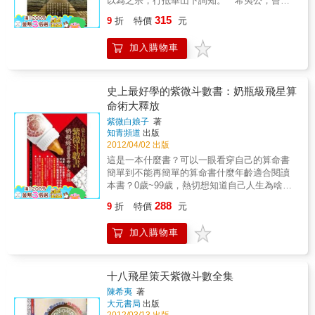
以為之宗，行抵華山下詢知。 希夷公，曾得
道於茲矣因陟其，巔謁其祠，將返見一道者
315
9
折
特價
元
年，須弱冠態度老誠，遂進禮承出書，示予予
問之曰，希夷公紫微斗數集也，始觀排列星
加入購物車
辰，猶不省其奧窔，既讀其論論，則有道理玩
其，斷斷則有神.，即以賤降試之，果毫髮不爽
於是，喟然嘆曰造化，至玄而闡明之，若對鑑
焉非心涵，造化能之乎星辰，至遠而指視之，
史上最好學的紫微斗數書：奶瓶級飛星算
若運掌然非胸藏星，斗者能之乎，天位乎上地
命術大釋放
位乎下，而人則藐然於中者，先生則以天合之
紫微白娘子
著
人，人合之天，即星辰之變化，而知人命之休
知青頻道
出版
咎，是非學貫天人而一，之者又孰能之乎，猗
2012/04/02 出版
歟休哉先生，真高人也，神人也，不然胡為乎
這是一本什麼書？可以一眼看穿自己的算命書
而有是，高志又胡為乎，而有是神數也，予乃
簡單到不能再簡單的算命書什麼年齡適合閱讀
捧持之，遍示天下俾世之人，知有命而順受之
本書？0歲~99歲，熱切想知道自己人生為啥這
可也，胡乃祖作之，而子秘之則繼述，之道安
麼困惑的小孩子們。99歲以上者，您就算成人
在哉，請志予言，以弁是書之首，時陳子去希
288
9
折
特價
元
了，您比我知道的還多了，就算坐著想也都想
夷公，一十八代諱道號，了然，年方二十有
通了。本書閱讀方法及閱讀後能達到的境界讀
六 時。
加入購物車
書時，請一篇一篇對照自己命盤閱讀，讀後，
你基本可以瞭解自己活了這麼多年年歲歲
了……為什麼有心栽花花不開？為什麼無心插
柳柳成蔭？什麼精英人才適合閱讀本書？想算
十八飛星策天紫微斗數全集
命，論壇到處求人，無人理睬的可憐寶寶。想
陳希夷
著
瞭解自己為什麼人生這麼苦又那麼不順的迷茫
大元書局
出版
寶寶。想知道自己為啥總辭職或總被辭退而變