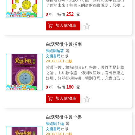
了你的未來！每個人的命盤都會說話，只要你
願意靜心傾聽，你會發現其實命運早就掌握在
252
9
折
特價
元
你的手中！你認為紫微斗數是深奧難懂的大學
問嗎？但本書用最淺顯易懂、細細分類的方
加入購物車
式，讓你不僅可以預知自己的高潮和低潮，甚
至為自己找出解決的最佳辦法！閱讀本書，你
可以更了解自己，進而掌握命運，為自己創造
更開闊的生命大道！
白話紫微斗數指南
陳繕剛編著
著
文國書局
出版
2010/12/01 出版
紫微斗數，根植陰陽五行學書，吸收周易卦象
之論，由斗數命盤，佈列眾星辰，看出行運之
好壞，好即把握時機，壞則容忍，充實自己。
實為初學入門者必備範本。
180
9
折
特價
元
加入購物車
白話紫微斗數全書
陳繕剛主編
著
文國書局
出版
2010/12/01 出版