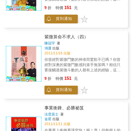
讓許多學習者望而卻步，但是有了陳冠宇大師
151
9
折
特價
元
這套算命的壓箱寶，情況可就大不同了。你絕
對無法想像，排命盤、解命盤，竟然可以像翻
貨到通知
字典一樣簡單！綜觀坊間書海，也只有《紫微
算命不求人》辦得到，只要是有興趣想學習紫
微斗數的朋友，它肯定是您最理想的入門教科
書！紫微斗數是大家公認準確度最高的推命理
紫微算命不求人（四）
論之一，從個人的運勢、財運、事業、婚姻、
陳冠宇
著
愛情、健康、人際關係等等，無所不包，藉由
鴻運
出版
本書的幫助，您可以確實的掌握命運的脈動，
2011/11/16 出版
進一步探究未來，達到趨吉避凶、扭轉乾坤的
你曾經對紫微鬥數的神准而驚歎不已嗎？你曾
目的！
經對深奧的紫微鬥數感到束手無策嗎？相信只
要接觸過紫微斗數的人都有上述的經驗，這也
讓許多學習者望而卻步，但是有了陳冠宇大師
151
9
折
特價
元
這套算命的壓箱寶，情況可就大不同了。你絕
對無法想像，排命盤、解命盤，竟然可以像翻
貨到通知
字典一樣簡單！綜觀坊間書海，也只有《紫微
算命不求人》辦得到，只要是有興趣想學習紫
微斗數的朋友，它肯定是您最理想的入門教科
書！紫微斗數是大家公認準確度最高的推命理
事業衝鋒、必勝祕笈
論之一，從個人的運勢、財運、事業、婚姻、
法雲居士
著
愛情、健康、人際關係等等，無所不包，藉由
金星
出版
本書的幫助，您可以確實的掌握命運的脈動，
2011/11/11 出版
進一步探究未來，達到趨吉避凶、扭轉乾坤的
在事業上衝鋒要講究快！狠！準！但每個人的