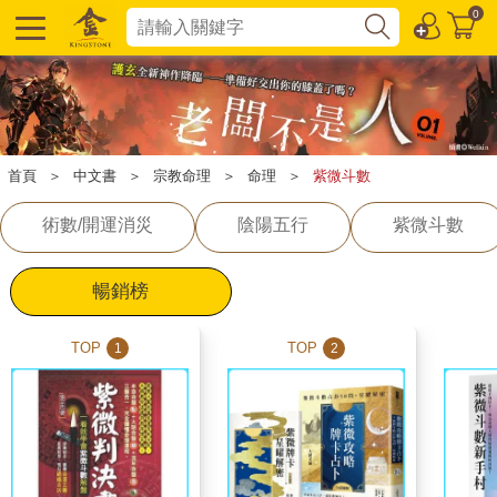
0
首頁
＞
中文書
＞
宗教命理
＞
命理
＞
紫微斗數
術數/開運消災
陰陽五行
紫微斗數
暢銷榜
TOP
TOP
1
2