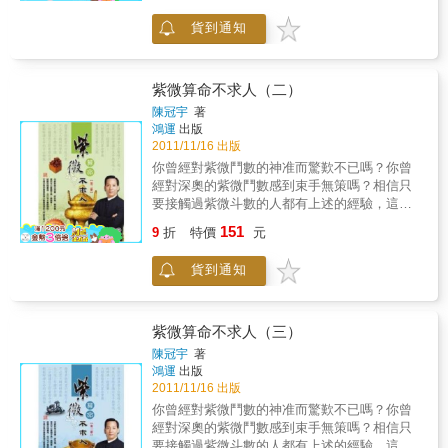
對無法想像，排命盤、解命盤，竟然可以像翻
貨到通知
字典一樣簡單！綜觀坊間書海，也只有《紫微
算命不求人》辦得到，只要是有興趣想學習紫
微斗數的朋友，它肯定是您最理想的入門教科
書！紫微斗數是大家公認準確度最高的推命理
紫微算命不求人（二）
論之一，從個人的運勢、財運、事業、婚姻、
陳冠宇
著
愛情、健康、人際關係等等，無所不包，藉由
鴻運
出版
本書的幫助，您可以確實的掌握命運的脈動，
2011/11/16 出版
進一步探究未來，達到趨吉避凶、扭轉乾坤的
你曾經對紫微鬥數的神准而驚歎不已嗎？你曾
目的！
經對深奧的紫微鬥數感到束手無策嗎？相信只
要接觸過紫微斗數的人都有上述的經驗，這也
讓許多學習者望而卻步，但是有了陳冠宇大師
151
9
折
特價
元
這套算命的壓箱寶，情況可就大不同了。你絕
對無法想像，排命盤、解命盤，竟然可以像翻
貨到通知
字典一樣簡單！綜觀坊間書海，也只有《紫微
算命不求人》辦得到，只要是有興趣想學習紫
微斗數的朋友，它肯定是您最理想的入門教科
書！紫微斗數是大家公認準確度最高的推命理
紫微算命不求人（三）
論之一，從個人的運勢、財運、事業、婚姻、
陳冠宇
著
愛情、健康、人際關係等等，無所不包，藉由
鴻運
出版
本書的幫助，您可以確實的掌握命運的脈動，
2011/11/16 出版
進一步探究未來，達到趨吉避凶、扭轉乾坤的
你曾經對紫微鬥數的神准而驚歎不已嗎？你曾
目的！
經對深奧的紫微鬥數感到束手無策嗎？相信只
要接觸過紫微斗數的人都有上述的經驗，這也