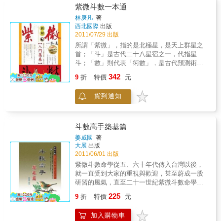
右』、『天空、地劫』、『日月機巨』上中下
紫微斗數一本通
歷算學，是讀者了解中國傳統文化，認識自我
冊、『身宮、命主、身主』、『羊陀火鈴』、
人生的一個窗口。如果你想一探人生究竟，想
林庚凡
著
『十干化忌』、『權、祿、科』。此套書是法
西北國際
出版
洞悉世事變化，不妨打開本書，向古人學習一
雲居士對學習紫微斗數者常忽略或弄不清星曜
2011/07/29 出版
下「天下第一神數」所包含的人生玄機！本書
特質，常對自己的命格有過高的期望，或過於
特色中國傳統最精準的吉凶預測術◎深入淺
所謂「紫微」，指的是北極星，是天上群星之
看輕的解釋，這兩種現象都是不好的算命方
出：用生動的話語和循循善誘的方式講述「天
首；「斗」是古代二十八星宿之一，代指星
式。因此，以此套書來提供大家參考與印證。
下第一神數」，帶你認識紫微斗數的奧妙。◎
斗；「數」則代表「術數」，是古代預測術的
生活實用：幫你在滿天星空中找到屬於你的座
常用冠名法。紫微斗數是古代命理學最重要的
342
9
折
特價
元
標，推斷吉凶，更好地認識自我，規劃人生。
分支之一，是體系最完備的預測術，被稱為
◎精美繪圖：200多幅手繪圖，精心設計的推算
「天下第一神數」。其推算以古代陰陽五行、
貨到通知
流程，細緻著色的明代繡像畫，收藏、饋贈幾
干支理論為基礎，以星曜為基本論斷元素，將
相宜。◎拓寬眼界：神奇的星曜故事，不一樣
人的出生時間與當時的星空條件進行聯繫，在
的天文世界，刷新你的天文知識庫！搭配圖解
統計的基礎上進行演繹，並得出命理論斷。在
方式介紹詳細介紹各格局及星斗在命宮的特性
古往今來的所有預測術中，紫微斗數是最嚴密
斗數高手築基篇
與影響特別收錄健康與財富的宮位解析融會貫
的，最大氣的，也是最玄妙的，被冠為古代群
姜威國
著
通紫微斗數的奧秘讓你算命不求人，更能掌握
數之首。為了明晰紫微斗數的理論體系，展現
大展
出版
命運
其種種特色，使之為今所用，本書在參考權威
2011/06/01 出版
古本的基礎上，綜合歷代研究成果，深入淺出
紫微斗數命學從五、六十年代傳入台灣以後，
地分析了紫微斗數的推算與論斷體系。全書設
就一直受到大家的重視與歡迎，甚至蔚成一股
計了豐富的示意圖和表格，對命盤的排列過程
研習的風氣，直至二十一世紀紫微斗數命學從
進行了重點介紹，詳細解讀了每一個步驟，深
五、六十年代傳入台灣以後，就一直受到大家
225
入分析了每一個星曜，並配以大量命理參斷的
9
折
特價
元
的重視與歡迎，甚至蔚成一股研習的風氣，直
實例。全書文字生動，畫面精美流暢，借助圖
至二十一世紀的今日，仍舊是風華不減，至於
解這種現代編輯方法，更深入地闡釋了道教天
加入購物車
對未知的將來，相信也一樣有著其令人著迷的