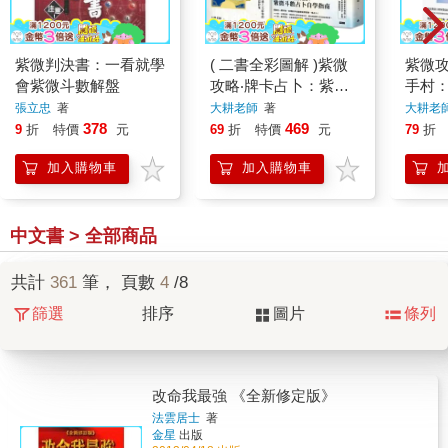
紫微判決書：一看就學
( 二書全彩圖解 )紫微
紫微
會紫微斗數解盤
攻略‧牌卡占卜：紫微
手村
斗數占卦50問＋星曜
成為
張立忠
著
大耕老師
著
大耕老
解密
輯和
378
469
9
折
特價
元
69
折
特價
元
79
折
加入購物車
加入購物車
中文書 > 全部商品
共計
361
筆， 頁數
4
/8
篩選
排序
圖片
條列
改命我最強 《全新修定版》
法雲居士
著
金星
出版