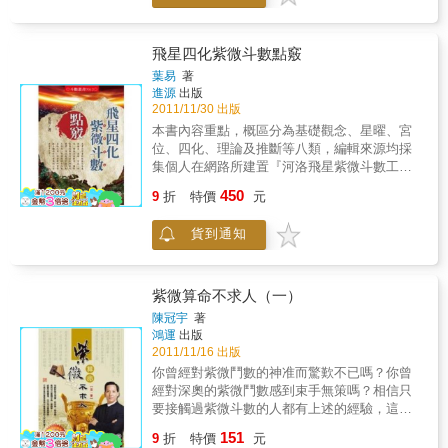
相同或大部份相同者，比較容易相契，個性較
為相近，婚姻也較容易獲得幸福。
飛星四化紫微斗數點竅
葉易
著
進源
出版
2011/11/30 出版
本書內容重點，概區分為基礎觀念、星曜、宮
位、四化、理論及推斷等八類，編輯來源均採
集個人在網路所建置『河洛飛星紫微斗數工作
坊』命理部落格內發表的文章，雖然不是什麼
450
9
折
特價
元
曠古佳作，但卻是多年來個人在研習紫微斗數
過程所累積的心得與易友共同分享！尤以部落
貨到通知
格成立年餘以來，承蒙易友抬愛參與人數日益
遞增，惟易友也反應網路查詢費時，若能集結
成冊，較便於參考翻閱與運用，故才興起付梓
之想法。
紫微算命不求人（一）
陳冠宇
著
鴻運
出版
2011/11/16 出版
你曾經對紫微鬥數的神准而驚歎不已嗎？你曾
經對深奧的紫微鬥數感到束手無策嗎？相信只
要接觸過紫微斗數的人都有上述的經驗，這也
讓許多學習者望而卻步，但是有了陳冠宇大師
151
9
折
特價
元
這套算命的壓箱寶，情況可就大不同了。你絕