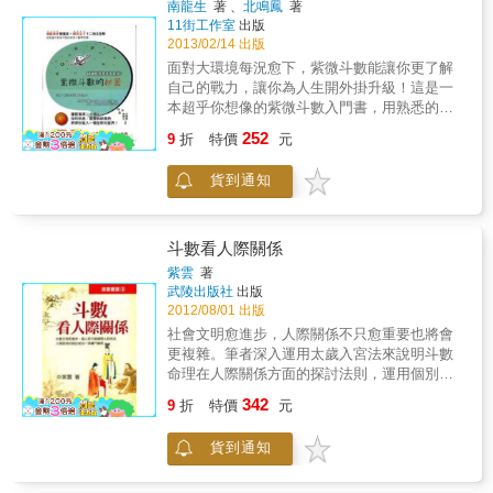
南龍生
著 、
北鳴鳳
著
11街工作室
出版
2013/02/14 出版
面對大環境每況愈下，紫微斗數能讓你更了解
自己的戰力，讓你為人生開外掛升級！這是一
本超乎你想像的紫微斗數入門書，用熟悉的經
典漫畫人物來代表星曜，輕鬆理解、迅速記
252
9
折
特價
元
憶，學習紫微斗數不但不難，還非常歡樂！灌
籃高手星曜篇＋網球王子十二地支全解◎所
貨到通知
以，我的命宮裡可能會有神奈川明星隊！◎地
支和星曜都是球隊隊長，我是強到爆炸了嗎？
快來看看這些明星球員的組合，在你的命盤上
會產生什麼樣的化學變化？書中收錄：◎命盤
斗數看人際關係
12地支特性&圖表◎命盤12宮位與身宮代表意
紫雲
著
義◎紫微斗數14主星、14吉凶輔星、4化星特性
武陵出版社
出版
◎各星曜進入命宮等12個宮位代表意義◎前所
2012/08/01 出版
未見！星曜特質解析五星圖本書特色◎用漫畫
社會文明愈進步，人際關係不只愈重要也將會
人物來學紫微斗數，最簡單、最有趣的紫微入
更複雜。筆者深入運用太歲入宮法來說明斗數
門書！◎我的命盤上有櫻木花道？用經典漫畫
命理在人際關係方面的探討法則，運用個別差
灌籃高手、網球王子的人氣角色來介紹紫微斗
異的理論，使不同層面的人際關係能突顯其在
342
數星曜個性，想像不到紫微斗數也可以這樣
9
折
特價
元
整體命理上所顯現的作用。
學！◎有趣的星曜特質五星圖，以及地支12宮
個性吐槽及日常建議，用淺顯生活化的語言幫
貨到通知
助記憶紫微斗數的學習重點。