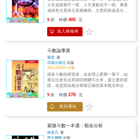
目的！
人生道路都不一樣，人生運氣也不一樣。事業
成就有主貴與主富兩條路。主貴的路途是出大
名、掌大權、有高名位。主富的道路是經營生
405
9
折
特價
元
意、賺大財、為豪門鉅富。雖然每個人都在事
業上衝鋒陷陣、拼得人仰馬翻，但人生境遇與
加入購物車
結果都大大不同。事業衝鋒的奮鬥力和人天生
的資源有關。事業衝鋒的成功關鑑點也和人生
運程有關。法雲居士以紫微命理的方式，幫助
你推上事業衝鋒的勝戰陣頭上，幫助你創造事
斗數論事業
業成功的必勝戰績。
紫雲
著
武陵出版社
出版
2011/10/25 出版
很多斗數的研習者，在命理上窮磨一輩子，結
果往往迷失在死胡同裡鑽不出來，最主要的原
因，就是因為無法掌握正確的基本觀念和合理
的推論方法。本論集十八篇論述中，其取樣皆
270
9
折
特價
元
為實有其人，確有其事的真實命例，並依命理
實際及談論之事實詳加規劃，因此所談的雖然
貨到通知
都是不同行業人士，各自在事業上的表現，可
依其內容差別，類分為觀念性的、推論性的、
及實業界的論析要點，分別做詳盡的剖析與闡
釋，希望讀者閱讀後，將可從中獲得啟發與舉
紫微斗數一本通：觀命分析
一反三的效果。
林庚凡
著
西北國際
出版