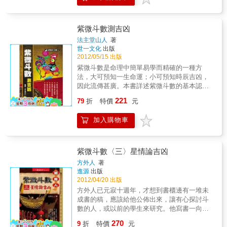
此知道，純係後世不知天命、庸愚之輩所偽
篡。在本書中有詳實的辨述剖析，閱畢自明。
本書重刊《道藏斗數》，不著撰人，共三卷。
紫微斗數測吉凶
筆者以創新的角度增補重校該書，並以數十年
法主堂山人
著
《易經》、中西星象、曆學數算的基礎，對
世一文化
出版
《紫微斗數》作出全新的詮釋與解讀，以圖
2012/05/15 出版
表、實例，詳細解析《斗數》的真偽版本與學
紫微斗數是命理中簡單易學而精確的一種方
理。希望本書的出版能開創一個星命學研究的
法，大可預知一生命運；小可預知時辰吉凶，
新方向，改正《紫微斗數》錯誤的舊法，並公
因此流傳甚廣。本書詳述紫微斗數的基本認
開道家真傳與《道藏斗數》的不傳之祕，不讓
識、斗數論命的要點、各命宮的看法等，並附
221
後學者浪擲光陰，空勞費力，誤讀偽書，傳授
79
折
特價
元
範例，是簡單有系統的專書。
偽術，遺害後人。
加入購物車
紫微斗數〈三〉星情論吉凶
方外人
著
進源
出版
2012/04/20 出版
方外人已元寂十週年，才想到書櫃邊有一堆未
成書的稿，應該給他公佈出來，讓有心探討斗
數的人，或以前的學生來研究。他寫書一向是
求證、應證之後才寫上去，命理雖不是絕對，
270
9
折
特價
元
但有跡可尋，每顆星立象後的不同，也隨著個