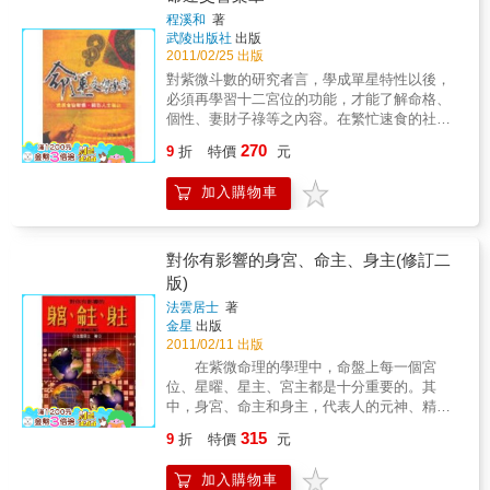
服貼的秘方告訴你，讓你能夠甜蜜長長久久！
程溪和
著
武陵出版社
出版
2011/02/25 出版
對紫微斗數的研究者言，學成單星特性以後，
必須再學習十二宮位的功能，才能了解命格、
個性、妻財子祿等之內容。在繁忙速食的社會
裡，若用按步就班死板的方式，將很難引起讀
270
9
折
特價
元
者對紫微斗數的興趣，因此特將宮位的築基工
程與實用性連結，讓各位能一面活用一面打穩
加入購物車
基礎。
對你有影響的身宮、命主、身主(修訂二
版)
法雲居士
著
金星
出版
2011/02/11 出版
在紫微命理的學理中，命盤上每一個宮
位、星曜、星主、宮主都是十分重要的。其
中，身宮、命主和身主，代表人的元神、精
神，事人靈魂方面的內涵。一般我們算命，多
315
9
折
特價
元
半算太陽宮位，是最起碼的算命方式。像身宮
是太陰所管轄的宮位，我們要看人的內在靈
加入購物車
魂，想看此人的前世今生，就不能忽略這些代