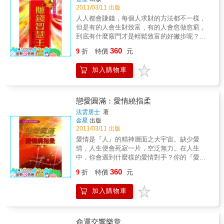
2011/03/11 出版
人人都會賺錢，每個人求財的方法都不一樣，
但是有的人會生財致富，有的人會愈做愈窮，
到底有什麼竅門才是輕鬆致富的好撇步呢？這
本『賺錢智慧王』便是以斗數精華，向你解盤
360
9
折
特價
元
的最佳賺錢智慧了。有人說：什麼人賺什麼
錢！這可不一定！只要你得知賺錢的秘笈，也
加入購物車
一樣能輕鬆增加財富，瞭解個人股票、期貨操
作、殺進殺出的好時機、賺錢風水的擺置、房
地產增多的訣竅、以及偏財運增旺的法寶、薪
水族以少積多的生財法。『賺錢智慧王』教你
戀愛圓滿：愛情繞指柔
輕鬆獲得成功與財富。
法雲居士
著
金星
出版
2011/03/11 出版
愛情是『人』的精神層面之大宇宙。缺少愛
情，人生便會死寂一片，空泛無力。在人生
中，你會遇到什麼樣的愛情對手？你的『愛情
程式』又是什麼型式的？是相愛無怨尤的？還
360
9
折
特價
元
是相煎何太急的？你的『愛情穩定度』是什麼
方式的？是成熟型有彈力的？還是斷斷續續無
加入購物車
疾而終的？你想知道『花心大蘿蔔』的愛情智
商有多高嗎？在這本書中會有讓你意想不到的
噴飯答案。法雲老師用紫微命理的架構，把能
夠讓你〝愛情圓滿〞的秘方，以及讓戀愛對方
命運交響樂章