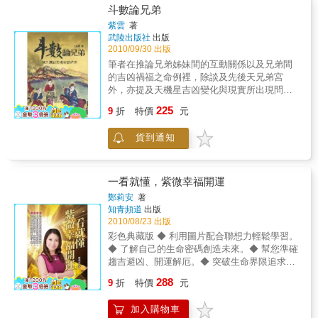
斗數論兄弟
紫雲
著
武陵出版社
出版
2010/09/30 出版
筆者在推論兄弟姊妹間的互動關係以及兄弟間
的吉凶禍福之命例裡，除談及先後天兄弟宮
外，亦提及天機星吉凶變化與現實所出現問題
的相關性。天機對兄弟宮之吉凶影響，其實也
225
9
折
特價
元
存在如上述之破軍所主夫妻、子女與僕役三宮
之吉凶關聯性類同，也一樣的。
貨到通知
一看就懂，紫微幸福開運
鄭莉安
著
知青頻道
出版
2010/08/23 出版
彩色典藏版 ◆ 利用圖片配合聯想力輕鬆學習。
◆ 了解自己的生命密碼創造未來。◆ 幫您準確
趨吉避凶、開運解厄。◆ 突破生命界限追求更
精彩人生。
288
9
折
特價
元
加入購物車