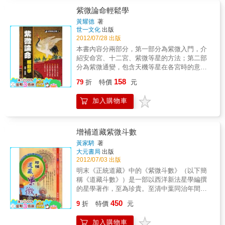
紫微論命輕鬆學
黃耀德
著
世一文化
出版
2012/07/28 出版
本書內容分兩部分，第一部分為紫微入門，介
紹安命宮、十二宮、紫微等星的方法；第二部
分為紫微通變，包含天機等星在各宮時的意義
解析，並附口訣，便於記誦，是讀者自學的最
158
79
折
特價
元
佳參考。
加入購物車
增補道藏紫微斗數
黃家騁
著
大元書局
出版
2012/07/03 出版
明末《正統道藏》中的《紫微斗數》（以下簡
稱《道藏斗數》）是一部以西洋新法星學編撰
的星學著作，至為珍貴。至清中葉同治年間，
竟出現偽篡的百十顆星《紫微斗數》（以下簡
450
9
折
特價
元
稱《百星斗數》），題名陳希夷著，實係偽托
先哲之名。欲分辨兩者真偽，極其容易，前者
加入購物車
符合天命天則，而後者完全悖離天道天則，因