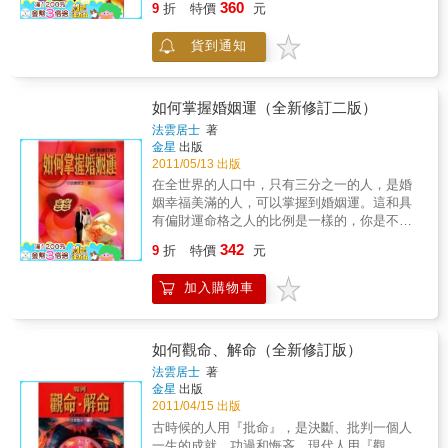
360
若要進一步深入細論內心深處與恩怨情仇，更
9
折
特價
元
流年推算法，來控制好運到來的時間的利器。
需憑藉命盤十二宮彼此間的兩兩四化關係，才
一方面幫助大家趨吉避凶，另一方面幫助大家
能看得精準、論得詳實。想要財運亨通、消災
貨到通知
把好運、強運像疊羅漢似的，一層一層堆高，
解厄、遠離小人、婚姻美滿？只要掌握了紫微
使你常身處在無限的好運、旺運之中。如此，
奧義與四化行運，流傳千年的智慧將為你所
便一生也不會遭災難侵襲了。
用，你不但能認清自己的命，更能掌握自己的
如何掌握婚姻運（全新修訂二版）
運！ 一書在手，教你輕鬆避險，選對正確的人
法雲居士
著
生方向！本書特色◎第一本詳論「十二宮四化
金星
出版
化象」之進階書籍！星情、星性、格局固然重
2011/05/13 出版
要，四化更是不可缺！四化星在我們紫微命盤
在全世界的人口中，只有三分之一的人，是婚
中有加分、減分的影響，更能決定你的命運！
姻幸福美滿的人，可以掌握到婚姻運。這和具
本書異於傳統四化解析，將命盤十二宮之兩兩
有偏財運命格之人的比例是一樣的，你是不是
四化關係、相互關係等等一一論述，這樣才能
很驚訝！婚姻和事業是人生主要的兩大架構。
夠細膩、深入。◎清楚易學，讓你無師自通！
342
9
折
特價
元
掌握婚姻運就是掌握了人生中感情方面的順利
相較於其他市面上有關紫微斗數的書籍，此書
幸福，這是除了錢財之外，人人都想得到的東
對星性的解析極為詳盡，不但有助於觀念的釐
加入購物車
西。誰又是主宰人們婚姻運的舵手呢？婚姻運
清，書中詳述諸星在各宮的現象以及其所構成
會影響事業運，可不可能改好呢？每個人的婚
之格局特性，對「十二宮四化化象」的特色更
姻運玄機都藏在自己的紫微命盤之中，法雲居
多所著墨，乃坊間第一本針對命宮及各宮四化
士以紫微命理的方式，幫你找出婚姻運的癥結
在十二宮之論述書籍。◎說明由淺入深、精闢
如何觀命、解命（全新修訂版）
所在，再以時間上的特性，教你掌握自己的婚
到位！本書藉由淺顯的文字介紹剖析，幫助你
法雲居士
著
姻運。並且幫助你檢驗人生和自己EQ的智商，
找出屬於自己的人生運勢、特質及未來方向。
金星
出版
從而發展出情感、財利兼備的美滿人生！
此外，本書更詳述紫微斗數基本排盤五部曲，
2011/04/15 出版
介紹紫微斗數諸星之五行分類與廟旺利陷、二
古時候的人用『批命』，是決斷、批判一個人
十八星宿與紫微斗數之關係、紫微斗數之星
一生的成就、功過和悔吝。現代人用『觀