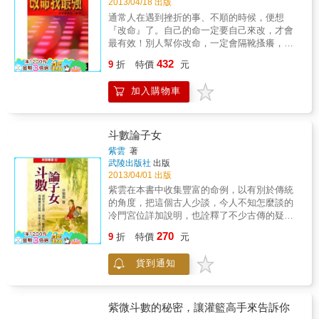
2013/04/18 出版
通常人在遇到挫折的事、不順的時候，便想
『改命』了。自己的命一定要自己來改，才會
最有效！別人幫你改命，一定會隔靴搔癢，搔
不到癢處的！『改命』最重要的事，是要去除
432
9
折
特價
元
對自己不利的事，再加強有利於自己的事，才
會使自己的命運變好！法雲居士用紫微命理的
加入購物車
方式教你為自己『改命』，讓你真正掌握自己
旺盛命運的高點，『改命』成功！
斗數論子女
紫雲
著
武陵出版社
出版
2013/04/01 出版
紫雲在本書中收集豐富的命例，以有別於傳統
的角度，把這個古人少談，今人不知怎麼談的
冷門宮位詳加說明，也詮釋了不少古傳的疑
惑，更提出子女宮的創新運用。作者在本書
270
9
折
特價
元
中，首次發表其發現的「生年太歲」用法，運
用此項觀念，斗數命理更開展出另一個層次的
貨到通知
視野。
紫微斗數的秘密，讓灌籃高手來告訴你