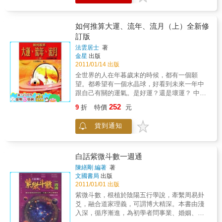
表人內在靈魂的『身宮、命主、身主』
了！ 星曜特質系列包括：『殺、破、狼』
上下冊、『羊陀火鈴』、『十干化忌』、
如何推算大運、流年、流月（上）全新修
『權、祿、科』、『天空、地劫』、『昌曲左
訂版
右』、『紫、廉、武』、『府相同梁』上下
法雲居士
著
冊、『日月機巨』、『身宮、命主、身主』。
金星
出版
此套書是法雲居士對學習紫微斗數者常忽略或
2011/01/14 出版
弄不清星曜特質，常對自己的命格有過高的期
全世界的人在年暮歲末的時候，都有一個願
望或過於看輕的解釋，這兩種現象都是不好的
望。都希望有一個水晶球，好看到未來一年中
算命方式。因此以這套書來提供大家參考與印
跟自己有關的運氣。是好運？還是壞運？ 中國
證。
人也有自己的水晶球，那就是紫微命理精算時
252
9
折
特價
元
間的法寶。在紫微命理中不但可看到你未來一
年的命運，更可以精確的看到你這一生中每一
貨到通知
個時間，年、月、日、時的運氣過程。非常奇
妙。『如何推算大運、流年、流月』這本書，
是法雲居士利用紫微科學命理教你自己學會推
算大運、流年、流月，並且包括流日、流時等
白話紫微斗數一週通
每一個時間點的細節，讓你擁有自己的水晶
陳繕剛 編著
著
球，來洞悉、觀看自己的未來。從精準的預
文國書局
出版
測，繼而掌握每一個時間關鍵點。
2011/01/01 出版
紫微斗數，根植於陰陽五行學說，牽繫周易卦
爻，融合道家理義，可謂博大精深。本書由淺
入深，循序漸進，為初學者問事業、婚姻、個
性、財運、升遷、考試之最佳入門範本。