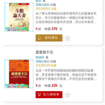
紫雲
著
武陵出版社
出版
2012/02/01 出版
為了要分辨傳統的命盤和運用所主的盤像有所
區分，所主的盤象因此一律概以卦象來稱謂，
以免與傳統的命盤有所混淆，所以在本集裡作
者採用生年太歲的卦象。因此，當讀者同好看
270
9
折
特價
元
到命盤上註明有卦象兩字時，千萬不要視同傳
統的命盤。 作者所以敢大膽不用傳統命盤來解
貨到通知
讀命例，主要是在古賦文裡早就有此主張。另
外，作者也曾經想到並認為，主要命例的資料
正確無誤，不管採用任何解讀方式，所推論的
答案必然究全相似。
愛愛愛不完
程溪和
著
武陵出版社
出版
2012/01/20 出版
這是一本對愛情婚姻抽絲剝繭的精闢深論書
籍，更是紫微斗數的秘笈，無論你是不敢愛或
者愛你千萬遍也不厭倦，不管您是初涉紫微斗
數或是老手，這本書都值得您細心閱讀。
225
9
折
特價
元
加入購物車