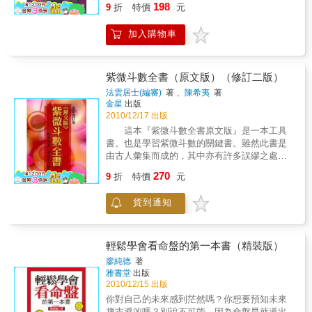
198
9
折
特價
元
加入購物車
紫微斗數全書（原文版）（修訂二版）
法雲居士(編審)
著 、
陳希夷
著
金星
出版
2010/12/17 出版
這本『紫微斗數全書原文版』是一本工具
書。也是學習紫微斗數的關鍵書。雖然此書是
由古人彙集而成的，其中亦有許多誤繆之處，
但仍不失為開拓現代紫微斗數命理的一本好
270
9
折
特價
元
書。現今由法雲居士重新整理，斷句、訂正部
份錯誤解釋，將之重印再出版。提供給紫微命
貨到通知
理愛好者多一份詳實及可查閱的實用性。
輕鬆學會看命盤的第一本書（精裝版）
廖純德
著
雅書堂
出版
2010/12/15 出版
你對自己的未來感到茫然嗎？你想要預知未來
趨吉避凶嗎？別說不可能，因為命盤早就道出