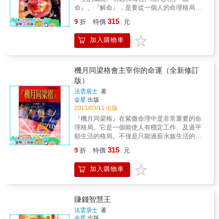
情、物化、類化，至於諸星所屬之物體與行業
命』、『解命』，是要從一個人的命理格局中
別、所屬之神與崇拜之神、雙星星情等也多所
找出可發揮的潛能，來幫助他走更長遠的路及
315
涉獵，對初學紫微斗數或有志研究之人士，可
9
折
特價
元
更順利的路。從觀命到解命的過程中需要運用
謂是一本不能錯過的入門工具書。
很多的人生智慧，但是我們可以用不斷的學習
加入購物車
就能豁然開朗的瞭解命運。法雲居士從紫微命
理的觀點來幫助你找出命中的財和運，也幫你
找出人生的癥結所在。這本『如何觀命、解
命』也徹底讓你弄清楚算命的正確方向。
機月同梁格會主宰你的命運（全新修訂
版）
法雲居士
著
金星
出版
2011/03/11 出版
『機月同梁格』在紫微命理中是非常重要的命
理格局。它是一個能使人有穩定工作、及過平
順生活的格局。不僅是只能過薪水族生活的格
局而已！它會在每個人的命盤中出現，而且各
315
9
折
特價
元
人的格局形式與星曜旺弱都不一樣，代表了每
個人命運凶吉刑剋。此格局完美的人能做大事
加入購物車
成大業，能由經年累月累積財富，或由經驗累
積而功成名就。法雲老師用自己的經驗和體
會，以及長期研究紫微命理的心得寫下此書，
獻給一些工作事業起伏不定的朋友們，以期檢
賺錢智慧王
討此人生格局後再出發，創造更精彩的人生！
法雲居士
著
金星
出版