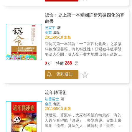
文歷算學，是讀者瞭解中國傳統文化，認識自
延傳魅力。這兩、三年來，幾乎都沒有提筆再
我人生的一個窗口。如果你想一探人生究竟，
寫過相關的著作，但只要是路過書店或書坊，
想洞悉世事變化，不妨打開本書，向古人學習
也都會刻意地去瀏覽一下，看看有沒有比較新
認命：史上第一本精闢詳析紫微四化的算
一下「天下第一神數」所包含的人生玄機！當
穎突出或是具有創意性的作品，畢竟代代有新
命書
夜幕降臨，你抬頭仰望滿天星斗的時候，是不
人輩出，這樣對於紫微斗數延傳的使命，才不
是經常感嘆宇宙的浩渺與人生的神秘？是不是
吳宸宇
著
至於辜負古人的一番用心與傳承。在前兩本著
高寶
出版
也想一探那美麗星辰的究竟？其實，這並不是
作『斗數高手—實戰過招』與『斗數高手—星
2011/05/18 出版
你一個人的感嘆與好奇，而是人類亙古的迷思
曜秘儀解碼』中，筆者也盡量不用條文規則去
與夢想。早在幾千年前，道教宗師就開始思索
◎坊間第一本詳論「十二宮四化化象」之紫微
解釋相關內容，畢竟若都是以「背誦」的角度
星辰與人生的關係，並利用宇宙能量場原理，
斗數命理書籍，有其特殊性！◎紫微斗數掌盤
來研習，那可保證的是—你一輩子都背不完
比附廣為人知的封神故事，發展出了一套體系
要訣大公開，讓人毫不費力地排出個人命盤！
—。這本書是提供給從未研習過紫微斗數的讀
完備的天文歷算體系——紫微斗數。本書特色
◎文字淺白、剖析精細，內容由淺入深、精闢
者所撰寫，因此在書寫的過程與內容上，筆者
288
9
折
特價
元
中國傳統最精準的吉凶預測術◎深入淺出：用
到位，是不可錯過的實用工具書！認清你的
盡其可能地用最簡單且易懂的方式表達解說，
生動的話語和循循善誘的方式講述「天下第一
命，掌握你的運！做人要認命，更要造好命！
希望有緣的讀者能在輕鬆且愉快的情境下，將
貨到通知
神數」，帶你認識紫微斗數的奧妙。◎生活實
想分析命盤，只是了解紫微斗數奧義還不夠，
這門數術的築基穩固，以期日後能優游自在地
用：幫你在滿天星空中找到屬於你的座標，推
你更需要活用化祿、化權、化科、化忌這「四
進入紫微斗數的領域中探討挖寶，筆者在此也
斷吉凶，更好地認識自我，規劃人生。◎精美
化星」。本書異於傳統，將命盤十二宮之兩兩
先行預祝大家能夠滿載而歸！ 本書經歷了
繪圖：200多幅手繪圖，精心設計的推算流程，
四化關係逐一論述，細膩而深入，讓你精準掌
流年轉運術
一年多的時間才完成，其中也公開了很多竅門
細緻著色的明代繡像畫，收藏、餽贈幾相宜。
握人生、創造好命運。古老智慧的精華，助你
與巧門，希望能對大家有所助益。成書之際，
法雲居士
著
◎拓寬眼界：神奇的星曜故事，不一樣的天文
看透命運，扭轉人生劣勢！命盤上有同樣一顆
金星
出版
非常感謝學員們的幫忙蒐集資料，誠心地在此
世界，刷新你的天文知識庫！
星，為何別人大吉大利，我卻悽慘落魄？「一
2011/05/13 出版
說聲：謝謝大家！當然更要感謝購買本書的
人一款命」，說的正是這個道理，而決定命運
您，也祝福您事事順利、闔家平安快樂！
算運氣、算流年，大家都希望愈轉愈好，有的
好壞的關鍵，就在紫微「四化」！四化指的是
人甚至希望能『改運』，去除衰運。實際上會
化祿、化權、化科、化忌這四顆星，在經過行
運用『流年』算法的人，就能利用『流年』來
運之後，四化不僅帶來截然不同的論命結果，
轉運了。『流年轉運術』是一本幫助大家運用