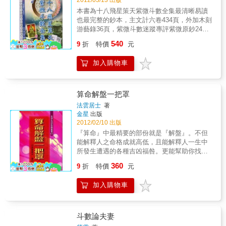
2012/03/13 出版
得呆傻寶寶。想知道自己為啥無人愛或被愛的
本書為十八飛星策天紫微斗數全集最清晰易讀
太多的癡迷寶寶。想學斗數，總說自己沒時間
也最完整的鈔本，主文計六卷434頁，外加木刻
或者沒記性的懶寶寶。想學斗數，看不懂古書
游藝錄36頁，紫微斗數迷蹤專評紫微原鈔24
或者讀不出字的笨寶寶。想學斗數，看不懂古
頁，紫微斗數要旨原鈔24頁，是研究十八飛星
540
書或者讀不出字的笨寶寶。比如「癸」這個
9
折
特價
元
策天紫微斗數必備的工具書，編校者黃家騁特
字，你不用知道它唸什麼，你只需要認得它的
別撰述陳希夷先生傳略、陳希夷論併及朱子二
形狀，在自己的命盤上能找到它就好。你要是
加入購物車
三事、道家白玉蟾真人其人其書，本書且蒙道
找茬遊戲玩得好，這個不算什麼吧！），在此
教嗣漢63代天師張恩溥親自題字，可見珍貴稀
我無私的告訴你，它唸「ㄍㄨˇㄟ」三聲調，你
有之一斑。
要是還唸不出來，我勸你就放下吧。本書閱讀
算命解盤一把罩
方法及閱讀後能達到的境界讀書時，請一篇一
法雲居士
著
篇對照自己命盤閱讀，讀後，你基本可以瞭解
金星
出版
自己活了這麼多年年歲歲了。為什麼有心栽花
2012/02/10 出版
花不開。為什麼無心插柳柳成蔭。本書要謝謝
『算命』中最精要的部份就是『解盤』。不但
師公梁若瑜，本書理論均為師公理論的奶瓶級
能解釋人之命格成就高低，且能解釋人一生中
解釋。師父周星飛，免費網絡教學佈施了眾多
所發生遭遇的各種吉凶福咎。更能幫助你找到
飛星小種子。偶就是其中一粒哦。
命運波折中的正確解疑及答案。命盤解盤須要
360
9
折
特價
元
運用很多的人生智慧！也須要學習更多的命理
知識才能正確解盤。法雲居士用紫微命理的方
加入購物車
式帶領你一步步的精闢解盤，更幫你找出人生
中問題的癥結點，並給予正確的解決方案，幫
助你享受富貴平順的快樂人生。
斗數論夫妻