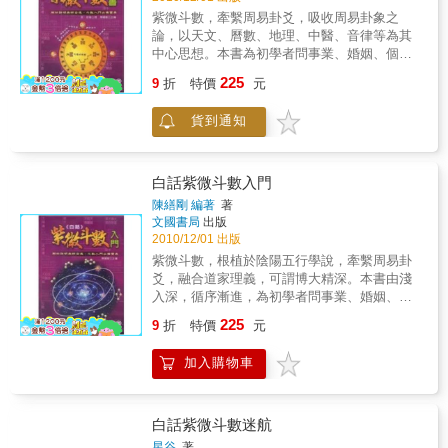
紫微斗數，牽繫周易卦爻，吸收周易卦象之
論，以天文、曆數、地理、中醫、音律等為其
中心思想。本書為初學者問事業、婚姻、個
性、財運、升遷、考試之最佳入門範本。
225
9
折
特價
元
貨到通知
白話紫微斗數入門
陳繕剛 編著
著
文國書局
出版
2010/12/01 出版
紫微斗數，根植於陰陽五行學說，牽繫周易卦
爻，融合道家理義，可謂博大精深。本書由淺
入深，循序漸進，為初學者問事業、婚姻、個
性、財運、升遷、考試之最佳入門範本。
225
9
折
特價
元
加入購物車
白話紫微斗數迷航
星谷
著