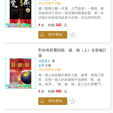
2011/09/27 出版
繼《紫微斗數一本通：入門築基》一書後，教
你如何自己排出一張完整的紫微命盤。第二本
詳細介紹各格局及星斗在每一宮位的特性與影
響。讓你算命不求人，更能掌握命運。所謂
342
9
折
特價
元
「紫微」，指的是北極星，是天上群星之首；
「斗」是古代二十八星宿之一，代指星斗；
貨到通知
「數」則代表「術數」，是古代預測術的常用
冠名法。紫微斗數是古代命理學最重要的分支
之一，是體系最完備的預測術，被稱為「天下
第一神數」。其推算以古代陰陽五行、干支理
對你有影響的殺、破、狼（上）全新修訂
論為基礎，以星曜為基本論斷元素，將人的出
版
生時間與當時的星空條件進行聯系，在統計的
法雲居士
著
基礎上進行演繹，並得出命理論斷。在古往今
金星
出版
來的所有預測術中，紫微斗數是最嚴密的，最
2011/09/16 出版
大氣的，也是最玄妙的，被冠為古代群數之
每一個人的命盤中都有七殺、破軍、貪狼三顆
首。為了明晰紫微斗數的理論體系，展現其種
星，在每一個人的命盤格中也都有『殺、破、
種特色，使之為今所用，本書在參考權威古本
狼』格局，『殺、破、狼』是人生打拼奮鬥的
的基礎上，綜合歷代研究成果，深入淺出地分
力量，同時也是人生運氣循環起伏的一種規律
析了紫微斗數的推算與論斷體系。全書設計了
495
9
折
特價
元
性的波動。在你命格中『殺、破、狼』格局的
豐富的示意圖和表格，對命盤的排列過程進行
好壞，會決定你人生的成就，也會決定你人生
了重點介紹，詳細解讀了每一個步驟，深入分
貨到通知
的順利度。這是一套星曜特質系列的套書，此
析了每一個星曜，並配以大量命理參斷的實
套書包括有：『殺、破、狼』上下冊、『府相
例。全書文字生動，畫面精美流暢，借助圖解
同梁』上下冊、『紫、廉、武』、『昌曲左
這種現代編輯方法，更深入地闡釋了道教天文