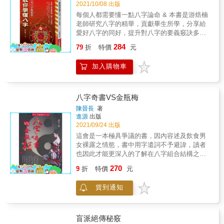
不甘心放手！」她這一拖，等於是用了十幾年
2021/10/08 出版
的青春去證明命中註定的結果&hellip;&hellip;
每個人都需要懂一點八字論命 & 本書是游焙楠
「愛情和人際關係，如果註定命中無緣，不會
老師研究八字的精華，貢獻畢生所學，分享給
因為執著或一廂情願而有不同結局。」 「抱持
愛好八字的同好，提升對八字的要義竅訣多一
『無緣可能變成有緣』的執念，會阻礙你去認
份之參考。 & 筆者累積三十餘年之研究，五
284
識有緣好對象，反而會錯過最適合你的正
79
折
特價
元
術、子平八字、擇日、陽宅風水布局、姓名
緣。」 &rarr;抱持「無緣可能變成有緣」的想
學，由於年事漸增，祈望能寫一本書，從基礎
法，是自欺欺人！ 當命中註定的死神降臨，算
加入購物車
概論到精論至如何一個四柱八字能推算到準，
命有意義嗎？ ■老母親被檢查出腫瘤，在切除
此書是值得研究的工具書。範例二百四十篇四
後等待報告期間，命理師算出是惡性腫瘤，只
柱八字由十天干對照十二地支，調候用神精
餘半年生命，並建議結果出來後勿立刻做化
論，每一例四柱八字結尾均加上一則「大衍之
八字奇書VS金瓶梅
療，老母親的免疫力和體力差，若沒有先休養
數」以測吉凶。 & 本書的內容重點在於十天
陳晉長
著
一陣就做化療，五至七天就會身亡。無奈他們
干、十二月令的用神取用及忌神的提示，可以
進源
出版
決意讓母親接受化療，老人家只撐了七天就走
說是對初學以及進階的學員是相當有助益的，
2021/09/24 出版
了&hellip;&hellip; 「面對生命關頭，命理能提
諸如甲丁庚、乙丙癸、丙辛壬、戊己甲丙癸、
這會是一本極具爭議的書，因內容述及飲食男
供的，是多一個機會讓你去觀察事物的緣由，
壬癸戊辛丙，天干的交互調候作用都有詳盡的
女裸露之情慾，書中用字遣詞不予避諱，讀者
好好整理思緒，若能配合命格及先後天條件，
提示，格局貴賤的分判。
也因此才能更深入的了解在八字組合結構之下
全盤瞭解當下情況和所掌握的優勢，也許就能
所產生的思考模式、行為模式、心理與生理需
做出最圓滿的選擇。」 「如果能夠鼓起勇氣告
270
9
折
特價
元
求、衝動、不循禮法、乃至淫聲穢語、慾望刺
訴家人，或者可以換不同醫院再做一次詳細檢
激等八字氣場暗藏的基因。這些暗藏的基因正
查，甚至冷靜思考是否讓母親選擇其他療養方
貨到通知
往往是不經意或一念之間推波助瀾而產生的行
式&hellip;&hellip;或許與母親相處的時間會再多
為模式。例如有的女生在行房時會震天價響、
一些。」 &rarr;在無路可走時，有時命理的建
追求刺激，有的女生則聲如龜息，此即命局裡
議，是多一個機會在不完美中做出最圓滿的選
金水木火土五行氣場與十神的結構問題有關。
擇！ 什麼時候才能買到好房子？ ■最近很多人
盲派絕傳秘竅