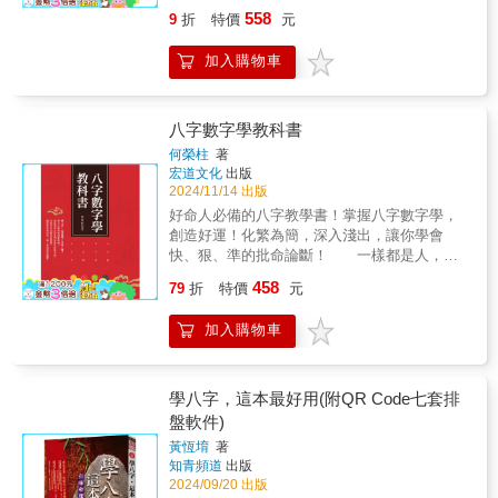
長的河流，從高山的發源地開始，順流而下，
558
9
折
特價
元
可能在高低落差處形成瀑布，也可能在山巒間
穿梭形成峽谷，或者是在平坦的地區，沖積出
加入購物車
一片肥沃的土壤，但是，河流有辦法決定自己
的去向嗎？ 一如人生，我們無法永遠處在
高峰頂點，可能會遭遇不同關係的挫折、事業
的低谷、突發意外、情感的不順遂等等，而這
八字數字學教科書
些事情都不會等你準備好才發生，也很難讓你
何榮柱
著
有充足的時間反應，在這樣的情境下，八字命
宏道文化
出版
理不失為一盞指引迷途的燈。你可以當它是人
2024/11/14 出版
生的參考藍圖，哪些地方是你知道有風險的，
好命人必備的八字教學書！掌握八字數字學，
需要額外小心，哪些地方是你可以善加利用
創造好運！化繁為簡，深入淺出，讓你學會
的，得以順應發揮。 本書作者柳絮老師鑽
快、狠、準的批命論斷！ 一樣都是人，為
研八字命理將近四十載，看遍各種人生起伏、
什麼有的人就能特別幸運？人的命運是可知、
458
悲歡離合，將這些年的智慧精要，匯聚於本
79
折
特價
元
可預測的，正如同股票、期貨一樣，只要做足
書，不僅結合了八字的基本說明，還有各種命
盤面解析，清楚什麼時候該投注，什麼時候該
盤的案例解析，佐以真實故事的發生情節，讓
加入購物車
當退出，就能趨吉避凶、逢凶化吉。作者以近
人不禁讚嘆八字命理的奧妙。 「在生命持
三十年研究與實務經驗，將艱澀的八字化繁為
續的過程，只有時間是真的， 有了時間才
簡轉變成數字的基理，延續了以往著作《八字
有日月星辰、才有四季變換、才有改朝換代、
學教科書》與《姓名學教科書》一貫的風格，
學八字，這本最好用(附QR Code七套排
才有生老病死， 所以有了時間才有所謂的
以教學的方式編排，讓一些想學八字的人，能
盤軟件)
『存在』， 但是時間有一個特性，那就是
夠透過更容易理解的方式，按部就班的學好八
滴答滴答… 它絕對不會停留，好的留不
黃恆堉
著
字，並且將「八字數字」靈活運用在日常生活
知青頻道
出版
住，壞的也是留不住。」 在這個進步飛
中！以淺顯易懂的方式，化成十二地支五行來
2024/09/20 出版
速、多變的時代下，邀您翻閱本書，一同踏入
論斷八字的一生休囚！絕對突破傳統的觀念和