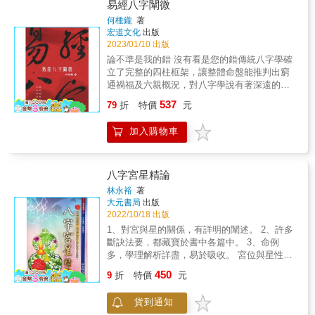
易經八字闡微
的關鍵之一，食衣住行育樂乃至於風水是如何
何棰鑨
著
影響人的氣色，本冊均有深入探討。現代人處
宏道文化
出版
於緊張狀況下，心理上的壓力在命理上屬於
2023/01/10 出版
「官煞」，吾人每逢「官煞」流月，都會有內
論不準是我的錯 沒有看是您的錯傳統八字學確
外接踵而來的壓力、嘔氣事，不論有無印星化
立了完整的四柱框架，讓整體命盤能推判出窮
解或食傷回剋都一樣。司螢居士獨門妙法告訴
通禍福及六親概況，對八字學說有著深遠的影
你如何從日常食衣住行中改變命運，例如連續
響！但因日新其德、時代更迭，而有所變異。
七天睡前吃一顆50mg的維他命E，可使全身肌
537
79
折
特價
元
由於古代生活簡樸，故論及之事物相對單純，
肉神經得到放鬆，在「官煞」流月可以化解壓
爾今諸業盛起且行行皆能出狀元，倘若不加以
力，改變命運。又如，住宅或是工廠的左、右
加入購物車
革新、注入新論，又如何能應對如流？眾所皆
方無屋衛護，易受朋友連累、男女婚嫁不順。
知的《易經》為中華文化至寶，也是一部歷代
此左、右兩側即是朋友，「比劫」之意。後方
知識分子無敢否定的天書。舉凡山醫命卜相莫
無屋作靠山，為受自己人連累、內亂、失人
不發乎五行而形成各類派別學術，《易經》則
和，此空缺因空氣強烈對流，洩掉牆壁及室內
八字宮星精論
契道法自然以闡述五行所含括的哲理。近賢尚
物品、家具等吸收之人氣、元氣，積久使人元
林永裕
著
秉和先生所著《焦氏易詁》，其詳細比對考證
氣持續耗損，住後半年見欠安、損財、是非，
大元書局
出版
《易林》與《易經》之別，終於證得《易經》
乃室內等壓及強烈對流，無法使人氣達飽和之
2022/10/18 出版
以象立言之實，可喜二千年暗夜終露曙光！作
故。【八字洩天機（下）】理論深入探討調
1、對宮與星的關係，有詳明的闡述。 2、許多
者《易經八字》系列論書，不以喜忌調候為
候、六神、變格與正格，實例淺顯說明個性心
斷訣法要，都藏寶於書中各篇中。 3、命例
用，皆以象論事。當知人生福禍本相倚，怎可
術、貴人、財運、名氣、情緣婚期、子息、刑
多，學理解析詳盡，易於吸收。 宮位與星性：
用格局中的喜忌用神來以偏概全？祈盼歷經歲
剋、意外之災……多達數十種論斷獨創心法大
八字學的著作雖然繁多，但對於探討宮、星關
450
月的洗鍊後，得與《易林》有異曲同工之妙。
公開。「六神」乃八字論命最重要的部分，或
9
折
特價
元
係者卻極少。作者發揮創意，對「宮星關係」
稱為「天星」。傳統八字書艱澀隱晦，導致入
與人事物象之吉凶影響，論述甚詳，值得命理
門者徘徊在神煞之中，《窮通寶鑑》得隨身攜
貨到通知
同好們探究賞析。 藏寶．尋寶：許多斷訣法
帶，神煞表不能離身。但若由「五行生剋法」