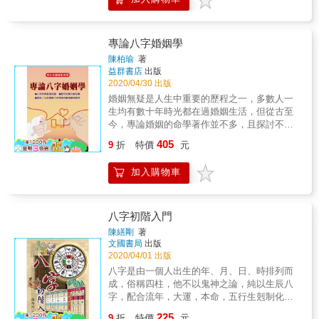
例，使喜歡四柱推命八字學的人能輕鬆的讀懂
操之在手」，減少浪費時間在效果不佳的選
例外，假如沒搞懂陰陽生剋， 批命則會亂生亂
算命的各種方式與論斷技巧。
擇，盡可能避開身心不必要出現的傷害，除了
剋。 & 本書的架構分為五大卷，如果你已有一
正派專業命理師的提點，當事人問事後做出的
些基礎，可挑選不懂或者感興趣的章節來學
專論八字婚姻學
選擇相當關鍵，無奈現在有太多人對算命抱持
習。 & 卷一為基礎篇，我將帶你認識什麼是五
美麗的幻想、消極的宿命論、愛算又不信邪、
陳柏瑜
著
行八字，它與傳統命理有何不同。接著介紹基
心太過執著，以及各種各樣的迷思
益群書店
出版
本的干支五行，批命的四大靈魂，以及如何找
&hellip;&hellip; 羅嫻老師在《命理師在做啥》
2020/04/30 出版
出 真太陽時，本書另一個特點，除了用淺顯易
中精選出一些精采生動並具教育意義的案例，
婚姻無疑是人生中重要的歷程之一，多數人一
懂的文字呈現，亦附上教 學影片的 QR 碼，將
希望能透過這些真實發生的故事，幫助讀者具
生均有數十年時光都在過婚姻生活，但從古至
文字與影音結合，讓學習效果達到最大化，感
備「知命、立命、瞭命」的正確觀念，如此才
今，專論婚姻的命學著作並不多，且探討不夠
覺是不是很酷呢？ & 卷二介紹陰陽五行生剋，
能發運揮命理的真正功能，以達指點迷津、瞭
深入廣泛，無法反應現實社會婚姻的真實面
這是最基礎也是最珍貴的單元，很多人批命不
405
9
折
特價
元
解自我，並幫助人們去創造更豐足且有意義的
貌，作者有鑑於此，於書中由各個角度探討婚
準確，最大的原因在於陰陽不分，別說是初學
生命。 算命要用得對， 才能讓人生值回票價！
姻層面。本書除引述歷代著作來看婚姻之外，
者，有八字底子的老手更應細細研讀，多數人
加入購物車
更以現代語言充分探討各種婚姻狀況，書中諸
只談合生剋，但我覺得要將洩納入批命 體系，
多判斷婚姻良劣的見解是作者累積數十年論命
才能清楚明白五行八字的核心，配合練習打好
經驗的心得，並對各種婚姻狀況一一列舉實例
基本功，本章是你絕對不可錯過的章節。& &
說明，諸如男命娶離婚女或某大姐的特徵，由
卷三開始解說五行八字基礎的批命規則與心
八字初階入門
何處評斷能娶名門閨秀或有多次婚姻；女命嫁
法，你將學會如何觀看動靜態的五行流通、日
陳繕剛
著
老夫、嫁豪門、三嫁難休、紅杏出牆；配偶職
主受剋、合的變化、身強身弱、拆合應用、五
文國書局
出版
業、配偶個性等等均發前人之所未發，堪稱歷
行四時調候、保護神、主導神與治療用神，配
2020/04/01 出版
代以來對男女婚姻論述最完整的著作，不僅可
合案例學習更能事半功倍，內容十分精彩。 &
八字是由一個人出生的年、月、日、時排列而
作為年輕男女尋找對象、合婚參考，更是命理
卷四為八字微言任督二脈，本章集結了我的網
成，俗稱四柱，他不以鬼神之論，純以生辰八
師研究婚姻的一本好書。
站Blog文章，內容上做了些許修正，在一些實
字，配合流年，大運，本命，五行生剋制化的
證案例中，我會用說故事的方式，讓讀者建立
原理及天干地支的刑沖會合，來論斷人一生的
225
新的命理知識，不再被過時的觀念羈絆。 & 卷
9
折
特價
元