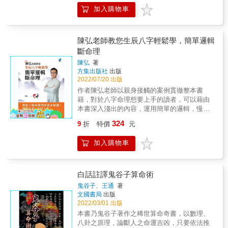
據以上數字，換算成易經卦，此即為先天卦。
加入購物車
三、再將先天卦用生時找出元堂，進而取得後
天卦。 四、利用先、後天卦的行年，得出小象
陽爻九年、陰爻六年的流年卦。 五、然後根據
卦爻貼上預測詳解，就能得知一生的吉凶悔吝
陳弘老師教您生辰八字輕鬆學，簡單邏輯
之機了。 &
斷命理
陳弘
著
方集出版社
出版
2022/07/20 出版
作者陳弘老師以親身接觸的案例貫徹整本書
籍，對於八字命理想要上手的讀者，可以藉由
本書深入淺出的內容，運用簡單的邏輯，慢慢
了解八字命理，了解自身的個性命運、身體健
324
9
折
特價
元
康、與原生家庭的關係；以及在人生的旅程
中，知道自己在什麼時間點，應該要為事業努
加入購物車
力，還是要為愛情、家庭努力，才會有事半功
倍的效果。 對於算命的一些道聽塗說，書中也
有詳盡的解答，例如算命預測的極限、在國外
出生如何計算命運、通靈和算命的不同等。 書
白話註譯鬼谷子算命術
中有真實的故事搭配八字命盤，讓有八字基礎
鬼谷子、王通
著
的讀者，確認八字命盤與故事本身的契合度，
文國書局
出版
包含婚姻問題、個人性向、創業家的命盤、出
2022/03/01 出版
家人的命格、戀愛男女、夫妻感情等問題。 從
本書乃鬼谷子著作之稀世算命奇書，以數理、
基礎的陰陽五行、十二長生、天干地支沖合、
八卦之原理，論斷人之命運吉凶，只要依法推
手掌訣的使用，到排命盤，演進到如何判斷命