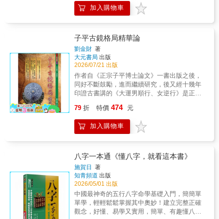
菁情況之下，必能再造精確的思想邏輯，而達
子女不聽話，家庭風波多。 四大實戰方向（卷
加入購物車
不惑之境也！
三）：家人緣分、婚姻維繫、事業運、財運 從
家人關係、婚姻、事業、財運等方面介紹實戰
技巧，讓你成為預測高手，知天曉命。 八字即
子平古鏡格局精華論
由天干地支組成，各可以代表身邊的親人，例
劉金財
著
如： 年干支代表祖父母、月干支代表父母、日
大元書局
出版
干支則代表自己和配偶，時干支則是子女。當
2026/07/21 出版
某一干支有剋星時，可以初步判斷哪一位親人
作者自《正宗子平博士論文》一書出版之後，
的狀態較不安穩。 性格分析大全（卷四） 預測
同好不斷鼓勵，進而繼續研究，後又經十幾年
吉凶禍福、富貴貧賤之，還可以分析性格，幫
印證古書講的《大運男順行、女逆行》是正確
助讀者了解自己和他人。 本書特色 1.理論扎
的不可易也。子平論格取用法則重點在於「身
實：本書彙聚古今眾多命學大師的理論觀點，
474
79
折
特價
元
根不離格，格不離身根」，格局為先，身根為
去偽存真，深入而全面地介紹八字學的精華，
輔。兩者配合定其喜忌。論格局經作者多年研
為讀者打下堅實的基礎。 2.白話圖解：八字學
加入購物車
究證之，有一格局有四個用神，此格是祿格，
涉及陰陽五行、天干地支等眾多易學知識，本
祿格共有四個名稱，格名雖不同但重點還是在
書中將這些知識用極富美感的圖解手法表現出
祿格。祿格取用重點局不見比刼，用食傷生
來，賦予八字學時代氣息。 3.表格彙聚：將複
財。祿格見比刼須取官或殺制之。祿格見官或
雜的理論簡化為表格，本書共彙集一百多個表
八字一本通《懂八字，就看這本書》
殺破祿，格須取印星化官殺護祿。祿格局不見
格，查表即可下結論。 4.斷語集錦：列舉了近
施賀日
著
比刼卻見殺，此種組合不見印化殺可取食神傷
千條前人積累的斷語，只要基礎扎實，便可以
知青頻道
出版
官制殺護祿。祿格取用在祿格篇有詳細分析，
很快做到鐵口直斷。 5.名人案例：160個古今名
2026/05/01 出版
在此只作簡述。作者發現祿格有多種用神後，
人的八字，包括當代影視名人和歷史名人，並
中國最神奇的五行八字命學基礎入門，簡簡單
進而又發現子平法有兼向、胎元丶變易命盤、
做出命局分析讓你的學習充滿興趣和樂趣。
單學，輕輕鬆鬆掌握其中奧妙！建立完整正確
輔弼星的推法。按：輔弼星是作者追蹤好友命
觀念，好懂、易學又實用，簡單、有趣懂八
盤二十幾年才發現子平學有輔弼星論法，按輔