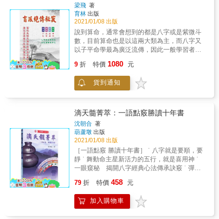
又例如正官七殺在女命中顯現與排列的方式不
來問我：「有老師要我現在立刻買房子，說是
梁飛
著
同，其行為模式即有很大的差異，如： 正官少
能補漏財的流年運勢，我該買嗎？」 「在走漏
育林
出版
者，發乎情，止乎禮， 七殺強者，發乎情，盡
財、破財運時去購屋，反而容易買到讓你漏
2021/01/08 出版
於慾。 又如食傷：食神雖強，溫柔而蓄勢待
財、破財的壞風水房子（就像在運氣不好時偏
說到算命，通常會想到的都是八字或是紫微斗
發， 傷官旺者，易發而強烈外放。 此乃八字氣
要換工作或找工作，很難找到合適、安穩的好
數，目前算命也是以這兩大類為主，而八字又
場產生的心理與生理結構，這就是本書所要探
工作），結果反而讓傷害、破財、壞運無限延
以子平命學最為廣泛流傳，因此一般學習者也
討的方向。蓋凡命理師不外尋求正面形象，或
續，帶來更多的麻煩、更大的壞運！」 「在好
都以子平命學為首選。 & 但除了子平命學外，
1080
者道袍加身，或者西裝筆挺，道貌岸然之姿面
運時充分運用好運氣、好緣分購買到有優良地
9
折
特價
元
另有一派鮮為人知的算命方法，非常隱諱並不
對事主，以獲好評。故本書出版後對一昧以正
理風水的好房子，在未來八字命格走到壞運氣
流傳於坊間，一般人士根本無從知曉。 & 而如
派自居的老師而言或許本書將飽受評擊，但筆
的階段時，你才能因為好屋、好風水而破解、
貨到通知
此神秘的命學究竟為何？ & 答案就是盲人所專
者也必須正面的說：這些難道不是八字命理的
中和部分的壞運氣！」 &rarr;買房當然要在相對
用的盲派命學，雖然市面上偶有所聞，但多為
學問之一嗎？八字的精髓並不只是討論吉凶禍
好運時買，才能中和未來可能出現的壞運氣！
零碎片段的內容，即便有心想學也無從深入。
福、生老病死、運勢高低等等而已，凡是四柱
改八字就能改變命運？ ■一名女性為了感情之
正所謂盲者眼盲心明，眼盲心不盲，故盲人算
滴天髓菁萃：一語點竅勝讀十年書
五行裡面所隱藏的任何一個符號、感官、知
事來卜卦，中途突然反映冥想問題時用的生辰
命法自有一套不為人知的獨特祕法，自然也就
沈朝合
著
覺、心態皆可能是影響命造一生的走向，故此
八字不是自己真正的生日，才發現她的命盤呈
蒙上一層神秘面紗。 & 盲派絕傳秘竅絕對是您
葫蘆墩
出版
等亦是博大精深的學問之一矣。師者，傳道授
現出多次婚姻並具有剋親傷子的命格，家人擔
不容錯過的盲派命學經典著作，相信讀者們在
2021/01/08 出版
業解惑也。為人師者不該只拘泥於正面表象的
心影響她的姻緣，聽從其他命理老師的告誡，
閱讀過後，便能理解其奧秘。 &
［一語點竅 勝讀十年書］ ˙ 八字就是要順，要
形式，一凡任何蛛絲末節皆是研究的一環，並
為她重新編排一個婚姻關係、生活家庭樣樣都
靜 ˙ 舞動命主星新活力的五行，就是喜用神 ˙
將其研究心得公諸於世，這就是傳承。
好的生辰八字&hellip;&hellip; 「就算冥想的生
一眼窺秘 揭開八字經典心法傳承訣竅 ˙ 彈指
辰八字是錯的，也不會改變卦象結果！在這個
攻略 瞬間攻守論斷策略乃命家之妙法 古文經
世界上，真正的妳只有一個，妳的感情對象也
458
79
折
特價
元
典《滴天髓》隱含解開四柱八字重要學理底
別無他人&hellip;&hellip;」 「人因為相信改八
蘊，卻艱澀難懂，尤其《滴天髓徵義》所附的
字的力量，而在之後產生自我暗示的影響，恐
加入購物車
案例沒有起運歲數，無從推演正確流年干支，
怕大過於改八字的真正效果。」 &rarr;人的出生
學習者研習過程滿滿的疑惑無從解答，只能選
時辰是鐵一般的事實，改八字只能算名義上的