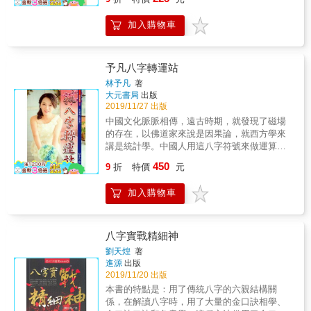
富貴貧賤，疾病‧‧‧等。本書內容由淺入深，循序
五為本書最後的壓軸好戲，收錄了學生發問的
漸進，教導讀者於短時間內，學會排列八字及
題庫，分為基礎與進階共40道練習題，文堡老
加入購物車
推論禍福吉凶，樂享研究八字命理之樂趣。
師期望大家讀完本書後，能從實務中體悟五行
八字，除了印證這套學術的準確，亦要指引他
人如何走，透過改變讓自己的人生加分，才是
予凡八字轉運站
研習命理真正的目的。
林予凡
著
大元書局
出版
2019/11/27 出版
中國文化脈脈相傳，遠古時期，就發現了磁場
的存在，以佛道家來說是因果論，就西方學來
講是統計學。中國人用這八字符號來做運算八
字源起於中國易經原理的論命方式，在命理學
450
9
折
特價
元
上有命與大運的結構兩個組合而成，易經原理
組合之五行八字學，透過天干地支節氣溫度區
加入購物車
域變化，取其初生時天干地支透過大數據科學
印證，取八字符號的訊息理論而成的八字，是
命學中公認準度最高的命理學問。 這本八字命
理書是有步驟的實戰工具參考書結合多方論
八字實戰精細神
述，深入淺出，可學到八字基本知識，正確的
劉天煌
著
排盤取格、喜忌用神選取、正確神煞變化論
進源
出版
述、雙胞胎多胞胎排盤、八字合婚、身強身
2019/11/20 出版
弱、庫馬花風水座向方位、大運流年八字鑑定
本書的特點是：用了傳統八字的六親結構關
化解、綜合判斷。更重要是本書有趨吉避凶轉
係，在解讀八字時，用了大量的金口訣相學、
運方法及時事案例介紹，讓您在人生道路上不