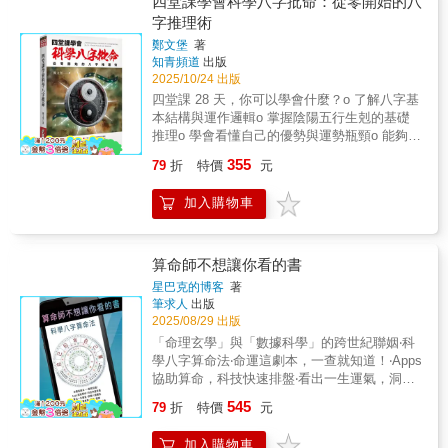
四堂課學會科學八字批命：從零開始的八
得以浮現。當視角稍作開展，轉機往往已在未
變成積極明斷、能任財官，事業人生自有新生
為偏妻；正財為妻，偏財為妾、為父是也；比
字推理術
來的時空裡悄悄靠近。這不是一本算命書，而
氣象；然歲運迅過，時不我予，到底難有大
肩為兄弟姐妹也，七殺是男、正官為女，陽為
是一本能讓你對照自身狀態、找到下一步可採
鄭文堡
著
成〕
男、陰為女。食神是男孫，傷官是女孫及祖母
知青頻道
出版
取的行動指南。也讓你慢慢明白：命運，其實
也。以上有圖，必詳其圖說方可知〉；對女命
2025/10/24 出版
一直握在自己手中。讓覺察，陪你走過每一道
只有〈婦人命，取六親與男命不同；取官星為
人生課題▍在溝通的處境中，最難的是讓話語
四堂課 28 天，你可以學會什麼？o 了解八字基
夫星，七殺是偏夫，食神是男，傷官是女，經
與心意保持一致▍在創業者的處境中, 最難的是
本結構與運作邏輯o 掌握陰陽五行生剋的基礎
云男取剋干為嗣，女取干生為子息及奴婢
與自己同行▍在母親的處境裡，最難的是在付
推理o 學會看懂自己的優勢與運勢瓶頸o 能夠簡
也〉，寥寥數語、忽悠帶過。《三命通會》所
出中保有自己▍在沒有結果的愛情處境中，最
單解讀自己與親友的命盤，做出正確判斷！ 四
舉女命命例，貴格則曰〔正氣官星、官星帶
355
79
折
特價
元
難的是放下，把自己過好▍在異性緣旺的處境
堂課學會科學八字批命：從零開始的八字推理
合、財官兩旺⋯⋯〕，極言夫星之善；賤格則
裡，最難的是清楚自己的心，並堅定地擇你所
術》，這不是一本只教理論的書，而是一本真
儘推〔傷官太重、無官見合、帶合桃花、傷官
加入購物車
愛▍在投資虧損的處境裡，最重要的是記得：
正帶你從零起步，一步步學會實戰推盤的工具
見官⋯⋯〕，總是由於〔無官依附、身旺無
這不是終點，而是未來翻轉前的沉澱【療癒推
書。無論你是對命理感興趣的新手，還是想進
依〕之禍；論及女命遂至有〔身弱為吉、身強
薦！】如果你正在人生十字路口、心裡有些迷
一步提升推理能力的進階者，這本書都能給你
為忌〕之壓抑產物。現代工商社會，婦女不再
惘、或想對自己更誠實一些，這本書會是你最
最紮實的基礎與心法。從迷霧到清晰，從好奇
算命師不想讓你看的書
隱身男人背後；如今女命之推論，說穿了，其
值得擁有的「人生使用說明書」。它讓你不再
到掌握，你也能成為懂命盤的人！˙命理不是迷
實與男命無啥大不同，總要命局清純、喜用有
星巴克的博客
著
怕不確定，而是學會在變動中找到自己的力
信，它是讓你了解自己最好的方法。˙八字推
筆求人
出版
力。個別六親星來說，官殺剋身，無論男女，
量。──洪錦魁這是一本極具開創性的著作，它
理，不必高深莫測，只要方法正確，你也能學
2025/08/29 出版
能任就是家庭與事業，不能任就是疾病與打
巧妙地融合了古老的東方智慧與尖端的人工智
得會！˙如果你也想更懂自己掌握未來，這本書
擊；食傷洩身，帶有性的隱喻，不論男女；能
「命理玄學」與「數據科學」的跨世紀聯姻‧科
慧，為「命運」提供了一個全新的註解。本書
就是你最好的起點。想要在 28 天內，打開命運
任則性事品質佳，子女可多且質佳；不能任則
學八字算命法‧命運這劇本，一查就知道！‧Apps
旨在打破「宿命論」，將八字命理從「鐵口直
的地圖，解鎖自己的超能力嗎？現在就翻開本
男多空包彈、女多不能成孕。雖說男女命無啥
協助算命，科技快速排盤‧看出一生運氣，洞察
斷」轉化為「自我覺察的工具」。──吳小米｜
書開始您的八字之旅吧！
大不同，俱以〔食神制殺〕為事業經營的顯
六親關係‧五招看你是否好命‧八字秒懂事業、姻
人力資源企業顧問、職涯諮詢師、勞動爭議處
545
79
折
特價
元
象；然而女命自古即以家庭為事業，〔官殺為
緣、健康‧認識生肖與人際關係、犯太歲的規律‧
理及法令講師、「人生使用說明書」Podcast
夫〕自始即是意象明顯，〔食神制殺〕又帶
十二年循環命運軌跡，自己流年自己批認知神
主持人這本書不僅是一部結合八字與AI的創新
加入購物車