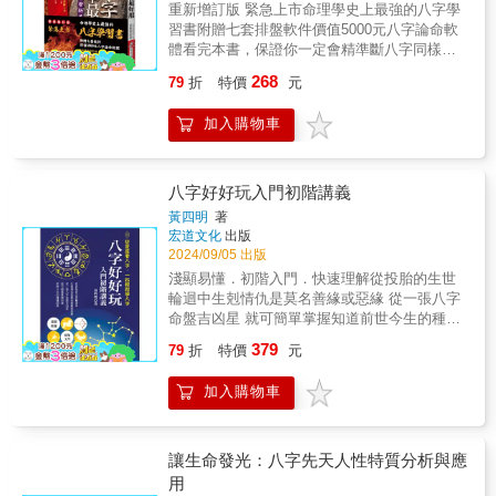
尋訪自我的旅程。 【精彩收錄】 ★ 黑
重新增訂版 緊急上市命理學史上最強的八字學
思維，讓你論命時更能精準預測命運，達到趨
幫大哥之子不為人知的一面？ ★ 搶匪的一
習書附贈七套排盤軟件價值5000元八字論命軟
吉避凶的目的！【本書特色】˙不用排八字˙不懂
念之善會帶給他什麼樣的轉折？ ★ 遇到恐
體看完本書，保證你一定會精準斷八字同樣是
八字基礎的人也能輕易上手˙論命快、狠、準，
怖情人要怎麼和平收場？ ★ 夜半時分傳來
教書，為什麼補習班的名師南北趕場，學生一
幾乎秒斷˙可以補足一般八字論斷的盲點
268
79
折
特價
元
的詭異聲響究竟是…？ ★ 22 則八字解命與
大票，有的老師卻乏人問津門前車馬稀？－－
人生的精闢解析！聯合推薦 米鹿 DeerDeer
因為名師很會教，懂得表達。同樣學八字，為
加入購物車
| 兩性&療癒系 YouTuber 吳小米 | 職涯規劃
什麼有的人學五年都學不會，不得不放棄，有
師、潛意識療癒師 菲菲老師 | 知名命理節
的人卻只花兩個月就學得很好？－－差別在於
目-八字命理專任老師 森田琳 | 諮商心理
學習教材的好與壞。想學習八字論斷吉凶，本
師 （依姓氏筆劃排序）
書就是你的名師。 八字是起源於易經原理的一
八字好好玩入門初階講義
種論命方式·是古人觀察人的生日與其一生命運
黃四明
著
關連性最準確的一種論命工具。基本上只要有
宏道文化
出版
生日的人，不論是中國人或是外國人，不都是
2024/09/05 出版
可以準確推算，不而無關出生地點或人種。
淺顯易懂．初階入門．快速理解從投胎的生世
「八字」是中國命理學中最重大的發明·經歷了
輪迴中生剋情仇是莫名善緣或惡緣 從一張八字
中國幾千年的驗證，不可說是經歷了大風大
命盤吉凶星 就可簡單掌握知道前世今生的種種
浪、無數先賢的智慧洗禮，不在不斷反覆實踐
因果每個人出生即帶有一張命書，想要從一張
379
考證之後，不才得到的重要寶貴資料，不也可
79
折
特價
元
命盤解自己的運勢，就讓《八字好好玩 入門初
說是中國幾千年來極重要的文明縮影，不也是
階講義》帶你開創人生新格局！一、四明老師
目前運用最廣、最實用的命理術。
加入購物車
的發心大願……四柱八字是中國諸多算命中最
精準的命理學，但卻一直被江湖術士或搞直銷
給綁架神祕化，一般人很難去學習了解，而四
明老師歷經人間苦難，而覺悟發心來弘法濟
讓生命發光：八字先天人性特質分析與應
世，免費服務和公益上課，將神祕難懂的八字
用