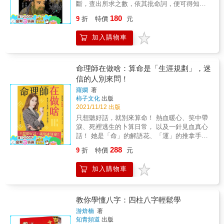
斷，查出所求之數，依其批命詞，便可得知人
理一生，書中有79個八字命盤，提供讀者參考
事之禍福吉凶。
180
練習，更深入了解八字命盤的邏輯變化。 本書
9
折
特價
元
特色 帶您了解命理學的基本知識，掌握未來，
布局人生！ 不懂命理的人，透過此書，可以從
加入購物車
命理窺視自己的一生，輕鬆學得如何應用邏輯
來評斷命運。 了解命理的人，透過此書，可以
透過八字掌握個性、命運的起伏，甚至創業、
命理師在做啥：算命是「生涯規劃」，迷
感情、人生大事&hellip;&hellip; 書中每一個案
信的人別來問！
例都附有八字命盤，讓讀者理解命運的本質，
找到改變的契機。 &
羅嫻
著
柿子文化
出版
2021/11/12 出版
只想聽好話，就別來算命！ 熱血暖心、笑中帶
淚、死裡逃生的卜算日常， 以及一針見血真心
話！ 她是「命」的解語花、「運」的推拿手，
但人們對她，卻又愛又怕受傷害！ 愛她的真性
288
9
折
特價
元
情和體貼， 怕她血淋淋的解析和精準度
&hellip;&hellip; 為何總是所愛非人？ ■一名太
加入購物車
太被先生離婚，理由是她會拖他後腿！事實上
她的命格相當旺夫，運氣比先生更好。在順利
獲得二個女兒的撫養權後，命理師鼓勵她，
「妳嫁錯人了，真命天子還沒出現。」她竟
教你學懂八字：四柱八字輕鬆學
說：「我知道，我十八、十九歲認識前夫時，
游焙楠
著
您就說我跟他無緣，結了婚也會離婚，只是我
知青頻道
出版