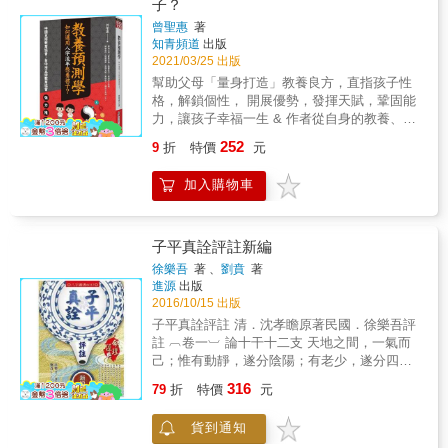
子？
局可分幾類？ 格局還有特殊的？人生有大小
曾聖惠
著
運？這都是生剋刑沖會合所致？ & 八字可以論
知青頻道
出版
性情、看六親、批婚姻、算財富， 還可以斷學
2021/03/25 出版
業、事業、健康、災難、生死、流年、應期？
幫助父母「量身打造」教養良方，直指孩子性
本書一次全都告訴你，完全不藏私！ & 陳澤眞
格，解鎖個性， 開展優勢，發揮天賦，鞏固能
教授從儒家的「天命」、「知命」、「立命」
力，讓孩子幸福一生 & 作者從自身的教養、諮
等天理思想， 以及世俗的「命定」觀念，乃至
商經驗談起，結合心理學，從學齡前的能力培
佛家「宿命」、「因果業報」理論， 甚至科學
252
9
折
特價
元
養、學生如何輕鬆學習到出社會後的職涯人
上的「預測學」等多元視角下，來探索命運及
生。突破教養成規，提供親子相處的創意與技
八字命理， 顯出命理學對人生的非凡意義與內
加入購物車
巧。 & 全書平實易懂，即使没有易經五行、命
在價值， 最後能夠知命、改命、造命！ &
學的基礎，仍然可以輕鬆運用命理來教養孩
子，是最有用的教養工具書。 & 除了認知孩子
性格優缺、性向之外，更運用中國人獨有的預
子平真詮評註新編
測分析系統來規劃流年、活用宇宙能量、掌握
徐樂吾
著 、
劉賁
著
運勢，助孩子一臂之力。 & 強力推薦 & 中國五
進源
出版
術教育協會、台中市五術教育協會&& &
2016/10/15 出版
子平真詮評註 清．沈孝瞻原著民國．徐樂吾評
註 ︹卷一︺ 論十干十二支 天地之間，一氣而
己；惟有動靜，遂分陰陽；有老少，遂分四
象。 老者極動靜之時，是為太陽太陰；少者初
316
79
折
特價
元
動初靜之際，是為少陰少陽。有是四象，而五
行具於其中矣。 水者，太陰也；火者，太陽
貨到通知
也；木者，少陽也；金者，少陰也；土者，