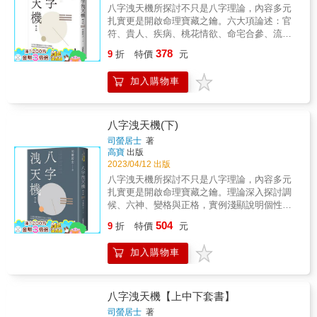
護，易受朋友連累、男女婚嫁不順。此左、右
論以外，亦公開許多實證案例，這些命例皆是
八字洩天機所探討不只是八字理論，內容多元
兩側即是朋友，「比劫」之意。後方無屋作靠
經過文堡老師印證後，才能談上資格收錄出
扎實更是開啟命理寶藏之鑰。六大項論述：官
山，為受自己人連累、內亂、失人和，此空缺
版，提供給八字愛好者學習。 第六單元《八字
符、貴人、疾病、桃花情欲、命宅合參、流年
因空氣強烈對流，洩掉牆壁及室內物品、家具
微言任督二脈》，延續了前作的風格，你將習
祕訣，取事實案例解說，並以詳細事發時間舉
378
等吸收之人氣、元氣，積久使人元氣持續耗
得精采的十神類象組合，還有更多的客戶故事
9
折
特價
元
證一切，合乎科學統計原理，引導讀者進入命
損，住後半年見欠安、損財、是非，乃室內等
和批命技法，21篇內容可謂道術兼備。你更不
理更高深之領域。天干為外表光亮的一面、顯
壓及強烈對流，無法使人氣達飽和之故。
可錯過第七單元的《大運篇自我挑戰》，這是
加入購物車
露的、公開性的；地支為內在，臟腑、隱藏性
文堡老師精心為讀者準備的佛心佳餚，十道不
的、私底下、暗地的、不欲張揚的。八字為一
藏私的干貨心法，保證令您拍案叫絕！ 當你細
體，無論其屬於喜神或忌神，它就是代表命主
細咀嚼讀完本書，才能真正體會什麼叫物超所
自己；而大運、流年就等於是山路崎嶇不平或
八字洩天機(下)
值，這些『掏心掏肺』的學理及案例，早已超
平坦大道。以車禍為例：傷在天干喜用，或輾
司螢居士
著
越了2,000美元價值。現在，你只須要花一本書
轉相剋，即是傷在皮膚表面，比較明顯之外
高寶
出版
的錢，即可全部擁有，我只想誠心誠意推廌給
傷。傷在地支喜用，或輾轉相剋，即是傷於筋
2023/04/12 出版
您，不買這本書，您可能會後悔莫及，因
骨或臟腑等比較看不見之內傷。財富也是一
八字洩天機所探討不只是八字理論，內容多元
為......我百分之百相信我自己，我百分之百相
樣，八字有財為喜用，透出天干，代表為人較
扎實更是開啟命理寶藏之鑰。理論深入探討調
信我的產品，我百分之百相信我的學術，能夠
好面子、海派，即有錢恨不得天下人皆知道，
候、六神、變格與正格，實例淺顯說明個性心
幫助那些曾經學了十幾二十年，對八字仍存在
喜歡炫耀。若藏在地支，則有錢不欲人知，處
術、貴人、財運、名氣、情緣婚期、子息、刑
一知半解，以及感到恐懼想放棄的朋友，當你
504
世或投資均屬低調，其財富莫測高深。流年及
9
折
特價
元
剋、意外之災……多達數十種論斷獨創心法大
了解一套學術背後的原理與規律，箇中的智慧
大運是外來因素，刺激你一生之變化，分彼分
公開。「六神」乃八字論命最重要的部分，或
才能真正生發為你所用。
我，此為人生百態，代入六神，即官、煞、正
加入購物車
稱為「天星」。傳統八字書艱澀隱晦，導致入
偏印、比劫、食傷、財星等自可洞悉天機。
門者徘徊在神煞之中，《窮通寶鑑》得隨身攜
帶，神煞表不能離身。但若由「五行生剋法」
著手，也就是代入「六神」，則命中率甚高，
八字洩天機【上中下套書】
再加上流年、流月、流日逼近法及調候論斷，
司螢居士
著