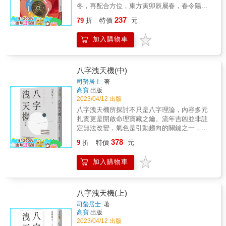
天」的路上不致迷失，進而人生順遂，臻於圓
為證明你是懂的；但是，假如你認為我不對的
冬，再配合方位，東方寅卯辰屬春，春令陽和
滿。 ★★★各卷摘要 【卷之一／卷之二】讀者
那個部分，是我有而你沒有，恰恰是你最需要
散泄為木；南方巳午未屬夏，夏季陽熱為火；
先閱讀一些案例，首先了解八字命理的論命法
237
跟我學習的。記住這句話 :「你所排斥的，就是
79
折
特價
元
西方申酉戌屬秋，秋令寒肅收斂為金；北方亥
可以如何幫助我們，以決定是否要使用命理學
你所需要的。」 找對學習方法，少走10年彎
子丑屬冬，冬季陰寒為水。土居中央而寄四
來解決生命中的疑惑及幫助改善自身生活。另
路！ 五行八字，猶如數學之邏輯，一道問題有
加入購物車
隅，艮（丑寅）巽（辰巳）坤（未申）乾（戌
一方面立志學習及研究命理的朋友，可以了解
許多種解法，千變萬化且條條道路通羅馬，只
亥），四季交換之際，亦中央之意。順序相
八字論命能達到多少的成效，進而有正確的學
要思維和答案正確，客戶能夠認同你，無論用
生，循環不斷；隔位相剋，所以相制，盛極則
習方向。 【卷之三】研讀一些八字命理的基
什麼學理推論，均可被大眾接受。 換句話說，
衰，否極則泰。過與不及，皆為乖道，命理之
八字洩天機(中)
礎，如五行、天干地支、節氣、十神等。 【卷
無論您師承何派，只要願意下苦功，媳婦終將
意，無非使其歸於中道而已。 最理想的論命方
司螢居士
著
之四】讀者能以八字命理的基礎理論，根據命
熬成婆。小嬰兒如果沒有跌倒過，就永遠學不
式，是將天干地支回歸到五行與氣候現象，再
高寶
出版
局中五行交互作用的關係，判斷出一個人的個
會走路；如果沒被客戶打槍說不準，就永遠學
探討五行屬性的特性、作用與喜好，而若有缺
2023/04/12 出版
性、特質、學業及學運、適合行業、身體及疾
不會批命。 本書一共涵蓋七大單元，前面的兩
乏，則需要運來助之，但重點是要維持平衡調
八字洩天機所探討不只是八字理論，內容多元
病注意事項等。 【卷之五】根據大運、流年、
大章節，文堡老師將從最基礎的本命干支，帶
和，才能最有效果且沒有後遺症，過與不及都
扎實更是開啟命理寶藏之鑰。流年吉凶並非註
流月、流日的進氣，來判斷人生不同時期的命
領您了解五行計算規則，從全陽全陰、二陽二
容易有無法平衡的弊病。 &
定無法改變，氣色是引動趨向的關鍵之一，食
運，進而能依進氣的變化來趨吉避凶。 【卷之
陰、三陽一陰到一陰三陽，透過鉅細靡遺的解
衣住行育樂乃至於風水是如何影響人的氣色，
六】讀完前五卷，讀者已對八字論命有基本的
說，讓讀者搞懂何謂陰陽五行流通，相信您學
378
9
折
特價
元
本冊均有深入探討。現代人處於緊張狀況下，
認識，〈卷之六〉將介紹如何進一步加深八字
會之後，再搭配第三單元的《本命篇自我挑
心理上的壓力在命理上屬於「官煞」，吾人每
論命的功力，是有志為他人論命者必須知道的
戰》，幫助您快速打好五行八字的根基。 第四
加入購物車
逢「官煞」流月，都會有內外接踵而來的壓
內容。 【卷之七】特別針對一些錯誤的八字論
單元開始，我將教授本命與大運的生剋合洩流
力、嘔氣事，不論有無印星化解或食傷回剋都
命法或觀點，加以討論。 【卷之八】與讀者分
通，龍頭被合的悲劇、全陽全陰案例分析、以
一樣。司螢居士獨門妙法告訴你如何從日常食
享，幫人論命時要注意的事項和該有的心理準
及迷惘多數人的一連順生魔咒，一旦你學完本
衣住行中改變命運，例如連續七天睡前吃一顆
備。
單元，必能踏上五行八字的神奇之旅。 第五單
八字洩天機(上)
50mg的維他命E，可使全身肌肉神經得到放
元的大運進階力量計算，可謂精采絕倫，八字
司螢居士
著
鬆，在「官煞」流月可以化解壓力，改變命
書籍史上絕無僅有，絕對能打破您對傳統八字
高寶
出版
運。又如，住宅或是工廠的左、右方無屋衛
的認知，如此形容一點也不為過。除了學術理
2023/04/12 出版