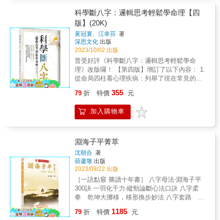
「後天運」！「八字」是中國命理學中最重大
的發明，歷經千年的驗證，你不可不信！ 一個
科學斷八字：邏輯思考輕鬆學命理【四
人出生的年、月、日、時，以天干地支標示，
版】(20K)
共由四組的天干地支組成，就是所謂的「先天
黃冠寰、江幸芬
著
八字」。其中隱含著一個人一生的運勢，及與
深思文化
出版
外在環境的關係。 人的命運是可知、可預測
2023/10/02 出版
的，八字學大師何榮柱以其將近三十年研究與
普受好評《科學斷八字：邏輯思考輕鬆學命
實務經驗，告訴你如何以出生時間來預測命運
理》改版囉！ 【第四版】增訂了以下內容： 1.
的運動方向，開創人生新格局！ 本書特色 ＊研
從命局四柱看心理疾病：列舉了現在常見的身
究八字學新手必備教材，入門最佳指引。 ＊以
心疾病命盤案例，例如憂鬱症、躁鬱症、焦慮
淺顯易懂的教學方式編排，讓一些想學八字的
355
79
折
特價
元
恐慌症、思覺失調症、過動症、亞斯伯格症候
人，能夠按部就班、循序漸進的學好八字！ &
群命，並用命理的角度，提供面對這些疾病的
加入購物車
建議。 2.醫理與命理的結合：八字命理和當代
漢醫同源，漢醫醫療和調養方式可以結合八字
命理，來達到更好的施行與效果。書中介給了
「八卦頭針」和「八卦手掌點穴療法」，也可
淵海子平菁萃
以根據八字命局看到的沖剋起伏，來做更好的
沈朝合
著
預防和調養。 3.在附錄「排盤需知的細節」
葫蘆墩
出版
中，說明出生當地時辰、夏令節約時間的問
2023/09/22 出版
題，教你如何根據經度，算出真太陽生辰時
［一語點竅 勝讀十年書］ 八字母法‧淵海子平
間，並舉例說明節氣接界處排盤要注意的事
300訣 一羽化千力‧縱勁論斷心法口訣 八字柔
項。 ★★★★★★★ 八字命理其實是科學的！
拳 乾坤大挪移，移形換步妙法 八字套路 對
本書是由工程博士黃冠寰教授所作， 作者從科
招拆招，十面埋伏精湛技法 八字學方圓規矩盡
1185
學教育的基礎， 盼為八字命理奠定下科學思
79
折
特價
元
在《滴天髓》，鐵口直斷之秘術口訣則隱於
維！ 八字命理是科學的，是確確實實可掌握在