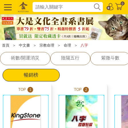
0
首頁
＞
中文書
＞
宗教命理
＞
命理
＞
八字
術數/開運消災
陰陽五行
紫微斗數
暢銷榜
TOP
TOP
1
2