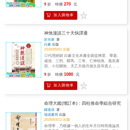
字。中國最神奇的五行八字命學基礎入門，簡
270
弼星推理在輔弼星篇有詳述運用法則。有關於
9
折
特價
元
簡單單學，輕輕鬆鬆掌握其中奧妙！建立完整
子平變易之理的發現，是在輔弼星之後。作者
正確觀念，好懂、易學又實用，簡單、有趣懂
能悟出此法，要歸功於三命通會，書中有提到
加入購物車
八字。特別收錄2000-2021年歸藏萬年曆協助您
「引從包承」，此項重點在於年支後一位有亥
快速正確定八字八字論命是一個非常有趣的學
水或子水。亥水子水重點是地理前方的水局。
問，對於「人」一生命運的推論尤為精準。
得知此論述後又發現，年支巳字後一位辰字，
「五行八字命學」傳世已數千年，理論博大精
神煞漫談三十天快譯通
辰是水庫，也可論水局，按命盤年支後一位有
深，對於「人」生命變化的神奇演繹最是叫人
於光泰
著
上述的五行，命造就會有變易之機。上述推理
驚嘆。「五行八字命學」不可思議的神奇，唯
白象
出版
公式的發現作者認為都要歸功於先賢的著述，
有親身研究學習，才能真正的體會。
2026/05/01 出版
若沒先賢的著述，作者也不可能發現有這種推
◎代理經銷 白象文化本書全面從將星、華蓋、
法，所以不敢自珍，把研究心得公開與同好分
咸池、三刑、驛馬、三奇、亡神劫煞、孤辰寡
享。本册後段有談印格與刃格取格法則，印格
宿、小兒關煞、天乙天德月德文昌等貴人，如
與刃在地支同現有微妙變化，一不小心就會取
實論述，破譯古文晦澀之處，又加入古例與現
錯格局，作者認爲此運用公式須公開與同好分
1080
9
折
特價
元
代實例，將神煞、格局、調候、刑冲合會諸法
享。按：本册若有緣得之，應繼續流傳，使子
合併論述，讀者仔細逐例參酌，自有收穫。
平有更突破的承傳。
加入購物車
命理大鑑(增訂本)：四柱推命學綜合研究
鍾進添
著
瑞成書局
出版
2026/03/11 出版
命理學，乃根據一個人的生年月日時而推論其