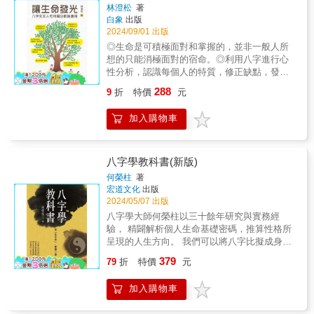
給予簡單生活星宿化。二、八字十星宿跟十二
林澄松
著
星座是完全一樣十二星座有四象「水火風
白象
出版
土」，其實跟五行-木火土金水是完全一樣，風
2024/09/01 出版
就是「木」，而金則是藏在四象之中，火象之
◎生命是可積極面對和掌握的，並非一般人所
獅子為丙火、牡羊為丁火、射手為火中藏金，
想的只能消極面對的宿命。◎利用八字進行心
即同有火+金屬性。八字源自於陰陽五行，有十
性分析，認識每個人的特質，修正缺點，發揮
天干和十吉凶星宿，命局中吉星-正財、偏財、
潛能，達到適性發展。◎八字命理＋教育心理
正官、正印、食神多，表示有福報事業財運順
288
9
折
特價
元
學＋多元學習智慧，規劃出每個人專屬的學習
利，四大凶星-偏印、傷官、劫財、七殺旺多，
架構和發展模型。有千年歷史的八字之術自有
表示今世業報重事事難順利。三、知己知彼、
加入購物車
一套它完整的規則，八字命盤顯示了各種心性
未雨綢繆，預防勝於治療！從八字命盤中掌握
之間生剋制化的關係，因而不同的八字命盤造
瞭解你的『先天因果』，才能在『後天五常』
就不同的心性組合，我們可以藉此來了解強項
的努力中對症下藥，來改善劣根習性和避免災
特質與弱項特質之間的組合架構，進而解析未
八字學教科書(新版)
禍業報的發生。讓四明老師秉持慈悲願力，幫
來的性向發展，並趁早理出一套適性的心性調
助你將命運掌握在自己的手中，改運成功！
何榮柱
著
整方案。本書可以幫助你做好下列事項：．人
宏道文化
出版
際特質分析，性向發展分析．學習特質分析，
2024/05/07 出版
行為特質分析．了解人性的差異，提升自我，
八字學大師何榮柱以三十餘年研究與實務經
掌握未來．孩子適性教養，規劃全人教育．建
驗， 精闢解析個人生命基礎密碼，推算性格所
立良好親子關係．企業人資管理選才儲才，人
呈現的人生方向。 我們可以將八字比擬成身
性建築設計．心理諮商與輔導，健身強身
體，身體乃由各種組織、器官所構成，當組
379
79
折
特價
元
織、器官運作不良時，身體就會產生不同症
狀，因此必須查明發生的原因，採取相對應的
加入購物車
「用神」治療。對八字產生正向的影響，才可
以減輕、消除症狀。 知「先天命」才能掌握