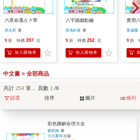
六星命運占卜學
八字婚姻點鑰
實用
馬文莉
著
星海釣叟
著
姜威國
207
252
9
折
特價
元
9
折
特價
元
9
折
加入購物車
加入購物車
中文書 > 全部商品
共計
254
筆， 頁數
1
/6
篩選
排序
圖片
條列
彩色圖解命理大全
廖尉掬
著
大元書局
出版