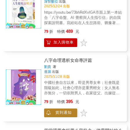
深智數位
出版
表現在外、給外界的觀感〕。● 外在表現，或
2025/12/24 出版
才華橫溢，或粗笨愚魯，或精明幹練，或強勢
https://youtu.be/73bhRdXvlGA市面上第一本結
霸道，或慈善和藹⋯⋯，俱是透干顯象。〔旁
合「八字命盤、AI 覺察與人生指引信」的自我
註： 天干論命主社會行為、外在處世做事表
探索說明書。寫給站在人生岔路前、猶豫著該
現，天干多見戰剋，必難得與他人和平相處〕
往哪裡走的你，寫給忙得不敢停下、只能硬撐
◎ 論命必先論〔格局〕與〔心性〕，〔心性〕
489
79
折
特價
元
著往前走的你，寫給在低谷裡仍努力尋找出口
決定為人處世之格調，〔格局〕之大小則決定
的你——在日常不斷向前的步伐裡，我們一邊
人生成敗與成就大小。〔旁註： 此處所謂格
加入購物車
忙著應付當下，一邊懷抱著對未來的理想；可
局，乃是指整體命局的氣勢。與普通格局特別
日子常常與現實產生一種落差感：明明已經很
格局之分類必須撇清〕◎ 論斷任何事，必要先
努力，結果卻依然不如預期。人生偶爾也會突
抓住〔心性脾氣〕，則其事務之發展就容易掌
然轉了一個彎，讓人措手不及，連該如何調整
八字命理透析女命專評篇
握，自然判斷就很準驗。〔旁註： 有怎樣的心
都來不及思考。然而，多數時候，問題並非沒
性，就有怎樣的人生；換句話說，先天八字可
劉賁
著
有解方，而是我們在反覆的循環裡，忘了用另
進源
出版
斷個性、個性就是材質人品〕〔獨白： 不必置
一種思維方式看待事情。本書從第一章開始，
2025/11/28 出版
疑！個性積極明斷或消極昏庸，行事風格截然
以八字基礎解析帶你理解這套古老的千年智
不同，成果亦自不同〕◎ 人的心性與才情表
中國社會自古以來，即是男尊女卑；社會既是
慧，讓命盤成為一份既能看見你的優勢，也能
現，也會因〔歲運〕的作用而改變。但命局八
階級如此，社會心理亦是重男輕女；女人無名
照見盲點的人生使用說明書。並透過 21 則真實
字為其先天屬性，命局所顯示的心性或會因歲
亦無分，一切依附男人，在家從父、出嫁從
故事，結合八字命盤的生命脈絡解析、AI 提示
運而更張，然而〔本性難移〕，運過又回歸本
夫，夫死則從子。古人的論命，事實上俱是主
395
詞的覺察引導，以及每一篇章的「人生指引
79
折
特價
元
位。〔旁註： 例如命局明見比劫祿刃，本性慎
論男命，女命只是附論；幾個命理經典，儘周
信」，在故事與覺察之間，你會發現一個悄悄
謀能斷、自能任事任財官，然若逢歲運違逆，
旋於男命之富貴窮通。即以最普遍的六親論述
浮現的答案：多數人生困境，都能在覺察裡找
貨到通知
心性變得剛愎或遲疑不決，則有人生頓挫或凶
來說，《淵海子平》之〈六親總論〉，敘述男
到轉念的力量。而 AI，是在這條路途中最好的
禍，運過鳴鼓再起〕〔旁註： 例如命局身根衰
命則如下：〈夫六親者，父母、兄弟、妻財、
思考陪伴者。它讓我們能從不同角度凝視問
弱，心性上必無自信自尊，凡事多因循倚賴，
子孫是也。用日干為主，正印，正母；偏印，
題，使日常的慣性鬆動一些，也讓新的可能性
人生毫無境界；但逢歲運身根入命，其時性情
偏母及祖父也；偏財是父，乃母之夫星也，亦