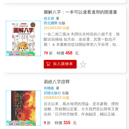
﹁陰陽老少、木火金水﹂沖氣所結也。 ◎陰陽
之說，最為科學家所斥，然天地間﹁日月、寒
暑、晝夜、男女﹂，何一而非陰陽乎？即細微
圖解八字：一本可以邊看邊用的開運書
如電子，亦有陰陽之分。由陰陽而析為四象，
徐文祺
著
木火金水，所以代表春夏秋冬四時之氣也。 ◎
西北國際
出版
大地之中，藏火、藏水，以及金屬之礦，孰造
2014/01/20 出版
成之？萬卉萌生，孰使令之？科學萬能，可以
一命二相三風水 利用出生時辰的八個干支，推
化析原質，造成種子，而不能使其萌芽；此萌
斷吉凶禍福 知天命，改命運，其實一點也不
芽之活動力，即木也；故金木水火，乃天地自
難！ & 本書教你從頭開始學習八字命理，知曉
然之質。萬物成於土而歸土，載此金木水火之
命理一點也不難，針對初學者將內容分四卷，
458
質者，土也。人秉天地之氣而生，暖氣，火
79
折
特價
元
詳盡細說核心概念，逐步加深理論內容，並介
也；流質，水也；鐵質，金也；血氣之流行，
紹實戰技巧和名人八字分析。 核心規則（卷
木也。而人身骨肉之質，運用此金木水火者，
加入購物車
一）：打好八字論命的基礎 逐步介紹八字的概
土也。人生秉氣受形，有不期然而然者，自不
念和理論，使無基礎的讀者能更貼近八字的核
能不隨此自然之氣以轉移也。 有是五行，何以
心，同時也是進階學習的墊腳石！ 三種輔助理
又有十干十二支乎？蓋有陰陽，因生五行，而
論（卷二）：納音五行、神煞、八格論命 納音
易經八字證釋
五行之中，各有陰陽。即以木論，甲乙者，木
五行、神煞論命、八格論命是八字學的三種輔
何棰鑨
著
之陰陽也。甲者，乙之氣；乙者，甲之質。在
助性理論，可以加強讀者對八字理論的運用！
武陵出版社
出版
天為生氣，而流行於萬物者，甲也；在地為萬
本書列舉五十條合婚口訣，同時也將120種納音
2008/04/10 出版
物，而承茲生氣者，乙也。又細分之，生氣之
五行組合製成表，方便讀者查閱使用。 從簡單
自古以來，風水地理的理論，是非參雜、撲朔
散佈者，甲之甲；而生氣之凝成者，甲之乙；
的口訣，可以預測個人命運，方便讀者更容易
迷離，對錯難以定案。今天我們若以簡單又實
萬木之所以有枝葉者，乙之甲；而萬木之枝枝
了解論命的訣竅。 男女合婚口訣： 男金女金好
在的「日月時空物理」作為驗證，輔以正確的
葉葉者，乙之乙也。 方其為甲，而乙之氣已
處多，夫妻恩愛樂呵呵，兒女隨心又滿意，晚
哲學推理，將發現前人創作的奧妙，在這同
備；及其為乙，而甲之質乃堅。有是甲乙，而
315
年康樂福壽多。 家庭關係組合： 男金女木子女
9
折
特價
元
時，我們也必須修正其錯誤的部份，在去蕪存
木之陰陽具矣
木&rarr;以丈夫為中心。 男木好木子女金&rarr;