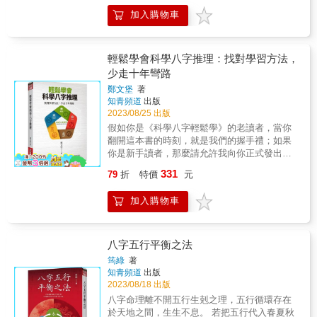
《淵海子平》。《淵海子平菁萃》是作者沈朝
手中的生活法則。 本書的科學命理．能幫助您
加入購物車
合繼《滴天髓菁萃》之後，解讀古文命學經典
破除迷信， 解決人生的疑惑．讓您的人生順
再創之嘔心瀝血巨著，萃取《淵海子平》之精
遂！ 作者為清華大學工程博士，曾發表過國際
華，將常用精準口訣編輯成300訣，且融入獨創
級會議論文及SCI英文期刊論文數十篇，近年並
之心法：〈一眼窺秘〉、〈彈指攻略〉、〈八
輕鬆學會科學八字推理：找對學習方法，
連續數年榮登Marquis世界名人錄，這樣一位擁
字套路˙對招拆招〉、〈縱勁論斷〉、〈八字柔
少走十年彎路
有邏輯思維的專業科學家要告訴你：八字命理
拳〉、〈乾坤大挪移〉，透過127個案例反覆演
其實是科學的！ 如何科學？以做研究的態度學
鄭文堡
著
練，揭開八字命學神秘面紗。這是一本有意成
知青頻道
出版
習命理，遍覽群書，剔除傳統命理邏輯不通、
為專業命師必讀教本，也是初學者鑽研命學最
2023/08/25 出版
論述不對之處。最後以木火土金水及陰陽五行
佳捷徑秘笈。只要稍懂八字基礎，循序漸進閱
相生剋合為中心思想，建構出一套完整有系統
假如你是《科學八字輕鬆學》的老讀者，當你
讀學習，即可融會貫通而登命學堂奧。 擁有
的論證法，依此法再廣為蒐集案例，持續追蹤
翻開這本書的時刻，就是我們的握手禮；如果
《淵海子平菁萃》，如詣寶所。 &
命主動向，來回印證，並根據許多為別人論命
你是新手讀者，那麼請允許我向你正式發出邀
的經驗，終於寫成《科學斷八字》一書。 由於
請函：「很高興認識你！讓我們一起踏上五行
331
79
折
特價
元
現今世界局勢與自然環境變遷越來越快，各項
八字的神奇之旅！」 這本書歴時三年辛苦著
社會制度與價值觀也面臨重大轉型，生活不再
作，每一天清晨時光，我皆一如往常連結內在
加入購物車
單純穩定，人心惶惶，我們都更需要一種可確
的高我，用心、用腦敲打著鍵盤上每一個按
確實實掌握在手中的生活法則，以安浮動之
鍵，集結內心靈魂，寫出個人心血之作。我能
心。而八字命理是中國千年傳承下來的知命技
發誓，這本書從未找寫手代筆，抑或利用最先
術，可幫助人了解自己生命中「天生」的部
進的 AI ChatGPT 技術，抄襲一些沒情感、沒
八字五行平衡之法
分，正是一份不會隨著外在環境而變的指南，
溫度的內容。對我來說，用心創作，才能談得
筠綠
著
包含我們的優勢、缺點、特質、人際關係等，
上真材實料的學術。 從本書開始，我將帶領你
知青頻道
出版
以及中國獨有的人生智慧。 使用本書科學論證
一起顛覆並打破舊有的八字思維。你是否有思
2023/08/18 出版
法解析出屬於自己的人生指南，配合自然節氣
考過，假如你認為我的「學理」是對的，你壓
八字命理離不開五行生剋之理，五行循環存在
變化作出因應，便能讓我們於開創自己「後
根兒就不必買這本書，也用不著跟我學習，因
於天地之間，生生不息。 若把五行代入春夏秋