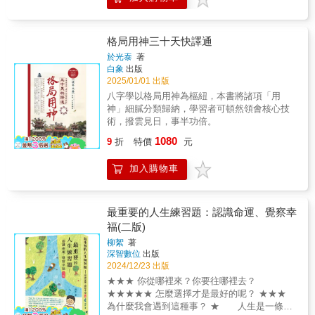
〔子女維繫家庭與夫君〕的意涵，則論女命必
經科學研究發現，人生目標實則建基於潛在神
之作，更是一份探索自我與時代的邀請。我誠
須特重〔官殺〕及〔食傷〕，此又是今昔相
經迴路與計算過程，且多為與生俱來，如直覺
摯推薦給所有想更認識自己、理解命運並勇於
同、不能迴避。〔易理太極圖〕本主世間萬
或深思熟慮，皆難以後天改變。這看法跟八字
創造未來的人。──連啟佑｜將能數位行銷創辦
象，陰陽不能偏廢；現今社會女人的角色與男
完全一致！八字命理中，有許多「公式」，本
格局用神三十天快譯通
人/ 執行長/ 搜尋行銷顧問本書詳細完整的介紹
人相較，亦是不遑多讓。此冊〔女命專評〕除
書旨在整理科學證實者，並公開一些未經證實
於光泰
著
八字、五行的運作與觀念，並將命盤的關隘和
了補足傳統命理之失，亦為現代命理重新定
卻極準確的經驗法則。本書將介紹多種精準神
白象
出版
解命的哲學和盤托出，我很開心能夠讀到這本
義。
煞。神煞學，即運程書所言之吉星凶星，吉星
2025/01/01 出版
對世人有幫助的書籍，沒有八字基礎的人看得
凶星入命，終身影響命主。神煞學乃算命精準
八字學以格局用神為樞紐，本書將諸項「用
懂，也能學得基礎，懂八字的人則更能受到啟
之依據。作者在書中大量引用現代科學研究+統
神」細膩分類歸納，學習者可頓然領會核心技
發並了解命盤關鍵。祝福並相信此書能夠讓更
計的結果，論述干支五行，神煞六親等存在的
術，撥雲見日，事半功倍。
多的人看到並且受益。──曾鼎元（子玄）｜前
科學性+統計學層面的正確性。這些不經意的科
文化大學推廣教育部身心靈中心主任在這個充
1080
學資訊，足見作者之科學研究功力及用心。成
9
折
特價
元
滿不確定性的時代，我們每個人都渴望找到一
功玄學：讓子女愛上讀書選對適合自己五行的
盞指引方向的明燈。《命運演算法》正是這樣
行業外出升學決擇探討升官發財的運勢命中有
加入購物車
一本書，它不僅融合了傳統智慧與現代科技，
多少段婚姻？從命局看伴侶出軌看分手挽回的
更以「八字」為核心，結合AI演算法，為讀者
玄機
提供一條理解自我、掌握命運的道路。──劉祖
華｜明志科技大學校長這次要出版的新書增加
最重要的人生練習題：認識命運、覺察幸
了一個最特別的部分，我個人認為，是AI覺察
福(二版)
練習：看見命中的力量與平衡。當我在過程
柳絮
著
中。學到從不同角度凝視問題，漸漸的會從習
深智數位
出版
慣中鬆動，讓我感受到柳絮老師所說過的，學
2024/12/23 出版
習八字後。感受到那股生命的力量。──闕振達
★★★ 你從哪裡來？你要往哪裡去？
｜柳絮八字&河洛 學員/ 上海市廣播影視製作業
★★★★★ 怎麼選擇才是最好的呢？ ★★★
行業協會理事單位/ 金稷（上海）文化傳播有限
為什麼我會遇到這種事？ ★ 人生是一條長
公司法定代表人