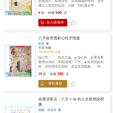
智愚壽夭、窮通得失、吉凶禍福的學問，是中
國古人智慧的結晶，又稱「四柱推命學」。本
書之編著，旨在綜合各家學說，予以研析，賦
540
9
折
特價
元
予新義，用以探討四柱推命學之構成原理、及
判斷方法，故名曰《命理大鑑》。並期使這門
加入購物車
學問，能更臻於完善，更為準確，使成為「知
人」、「知命」公認的學術，這是編者最大的
願望。
八字命理透析心性才情篇
劉賁
著
進源
出版
2026/02/06 出版
論心性。……地支主論。● 論心性，必要先看
整體命局的〔和順混濁〕下手。● 命局清純和
順，其性情安定和順，多是富貴顯象。〔旁
註： 若四柱不戰不合，性情上亦如同會合聚
395
79
折
特價
元
氣、穩定而安靜，個性評價不錯〕〔獨白： 反
過來說，也因名利得意、人生順遂，自然心性
貨到通知
安穩平和〕● 命局混濁雜亂、相互刑沖戰剋，
則性情多計較算計，為人也必多爭執、冥頑愚
昧，一刻不得安寧。〔旁註： 地支是命主的心
理狀態，亦主內部，多論家庭或公司單位等近
命運演算法：八字 × AI 的人生使用說明
身組織。地支刑沖戰剋，心理思維是雜亂多
書
變，六親關係或組織內人際，亦多爭戰〕論才
柳絮、段采伶
著
情。……天干主論。● 所謂才情，即是〔命主