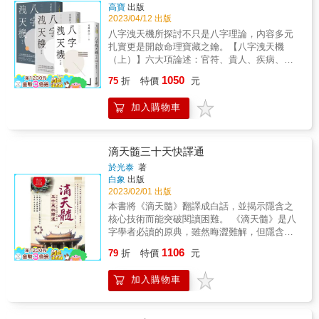
若能於現實人生百態中活用，則天機在握。
高寶
出版
2023/04/12 出版
八字洩天機所探討不只是八字理論，內容多元
扎實更是開啟命理寶藏之鑰。【八字洩天機
（上）】六大項論述：官符、貴人、疾病、桃
花情欲、命宅合參、流年祕訣，取事實案例解
1050
75
折
特價
元
說，並以詳細事發時間舉證一切，合乎科學統
計原理，引導讀者進入命理更高深之領域。天
加入購物車
干為外表光亮的一面、顯露的、公開性的；地
支為內在，臟腑、隱藏性的、私底下、暗地
的、不欲張揚的。八字為一體，無論其屬於喜
神或忌神，它就是代表命主自己；而大運、流
滴天髓三十天快譯通
年就等於是山路崎嶇不平或平坦大道。以車禍
於光泰
著
為例：傷在天干喜用，或輾轉相剋，即是傷在
白象
出版
皮膚表面，比較明顯之外傷。傷在地支喜用，
2023/02/01 出版
或輾轉相剋，即是傷於筋骨或臟腑等比較看不
本書將《滴天髓》翻譯成白話，並揭示隱含之
見之內傷。財富也是一樣，八字有財為喜用，
核心技術而能突破閱讀困難。 《滴天髓》是八
透出天干，代表為人較好面子、海派，即有錢
字學者必讀的原典，雖然晦澀難解，但隱含甚
恨不得天下人皆知道，喜歡炫耀。若藏在地
多核心技術。本書以白話文將其例例解釋，並
1106
支，則有錢不欲人知，處世或投資均屬低調，
79
折
特價
元
旁徵博引說理來源，使學者能輕鬆閱讀，絕對
其財富莫測高深。流年及大運是外來因素，刺
是強大的「破牆器」。 &
激你一生之變化，分彼分我，此為人生百態，
加入購物車
代入六神，即官、煞、正偏印、比劫、食傷、
財星等自可洞悉天機。【八字洩天機（中）】
流年吉凶並非註定無法改變，氣色是引動趨向