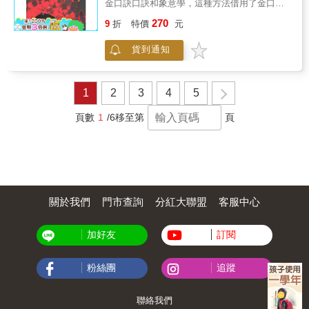
金口訣口訣和象意學，這種方法借用了金口訣
致於迷失方向。 八字在在都在警示我們人類做
的理法，使傳統的八字更加應驗，斷起來更加
270
人的倫理，從錯誤中覺醒，重新認識自己的缺
9
折
特價
元
細膩，更針加對性，更加可靠性，更加準確
點，改正自己的行為，也透過自我的覺知，改
性，所以說，本書的問世會在預測學的行業激
過遷善，超越改變，心懷慈悲，必能改變自己
貨到通知
起千層浪，引領時代潮流。 《八字實戰精細
的命運。
神》完全引用了金口訣的公理體系和自然法則
體系，可以從人出生的年月日時八個字中觀看
到每一個人的過去現在和未來，以及天災人禍
1
2
3
4
5
和病災、吉凶禍福、添子添孫、行業、職業、
六親、領導以及貧賤富貴的格局，最關鍵的是
頁數
1
/6
移至第
頁
知其婚前婚後的戀愛、家庭以及桃花運、桃花
劫等等等等各種現象。在解讀年月日時的干支
時，借用金口訣的口訣，將宅內景宅外景給予
細化，某方向有橋，有路，有樹，有景，有電
線塔，有學校，有醫院，有寺院等等，以及本
人的愛好、性格、穿戴、膚色、六親關係、領
關於我們
門市查詢
分紅大聯盟
客服中心
導關係等等都可以解讀，甚至於升官、發財、
遷居等等，其應驗度極高。 《八字實戰精細
神》一書的形成，是一個預測學的綜合體系版
加好友
訂閱
本，所以其理論比傳統八字更簡單明瞭，其方
法更清晰明瞭，其準確度更高，其實用性更
強。因為此書是現代化形成的，與現代化的生
粉絲團
追蹤
活、現代化的時間空間、現代化的物象息息相
關， 場能完全合一。作者在解讀案例時，完全
聯絡我們
用了唯物辯證的哲學觀點，並尊重科學實證