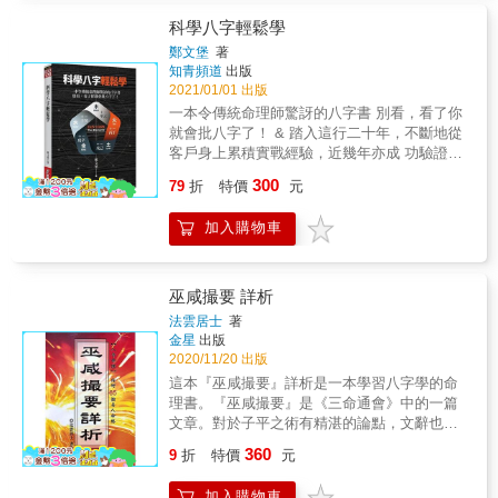
擇放棄。本書作者沈朝合，肩負著命學傳承使
更改！ 人生可以超前部署？ ■命理師早在孩子
命，重新解讀命學經典，將專業豐富心得刻劃
科學八字輕鬆學
出生時就排過命盤，提醒要留意孩子的小學學
編輯成《滴天髓菁萃》，闡述命學方圓規矩，
校；在孩子入學前，也提醒目前就讀的小學和
鄭文堡
著
重劃新命學範疇，章章精彩。擁有《滴天髓菁
孩子的緣分不好，怎料他母親因為家人能協助
知青頻道
出版
萃》，如詣寶所。
接送，仍選擇了這間小學，結果遇到一位沒耐
2021/01/01 出版
心、情緒常失控的班導，一天到晚向她說孩子
一本令傳統命理師驚訝的八字書 別看，看了你
的不是。母親得到了教訓，在命理師的建議
就會批八字了！ & 踏入這行二十年，不斷地從
下，讓孩子轉到一間較適合他的小學。 「我排
客戶身上累積實戰經驗，近幾年亦成 功驗證五
小朋友八字命盤，除非是朋友引介，否則都是
行八字的心法，它亦是一門時間科學，既然講
300
79
折
特價
元
甫出生就已排看，所解讀的命盤必然會包括學
求科學，絕對 不能故步自封，必須勇於創新而
齡前的教育方式──因為人一出生，無論是性格
非流於套命，經年累月，我仍不斷思 考修正
加入購物車
或價值觀，就受到八字命格影響。」 「透過對
Update，從生活中去體悟並發掘更多的十神類
個人的八字命盤的明瞭與理解，輔以查閱命格
象。 & 假如你願意接受新觀念，並且喜歡推理
運途條件中所具備的能力與才華，彼此相輔相
思考，相信我，一定會愛上五行八字。同時，
成，藉此方式規劃未來，才能提升生活品
文堡老師也要苦口婆心提醒讀者，這套八字雖
巫咸撮要 詳析
質。」 &rarr;緃然命盤一樣，若能懂得掌握好
然簡單易學，卻很難精通上手，唯有透過不斷
法雲居士
著
運、好機會並小心面對壞運，人生大不同！ 你
的實戰演練，才能在這個學術更上層樓。 & 打
金星
出版
是去算命，還是被命算？ 從事命理事業近三十
開本書，你將快速學會五行八字的批命技巧，
2020/11/20 出版
年、現任中華易經哲學會學術顧問和企業團體
讀起來可能有一點燒腦，卻是十分的實用哦!假
這本『巫咸撮要』詳析是一本學習八字學的命
顧問的羅嫻老師，是公認感性、正派且固守做
如與你所學的理念有所衝突，請先放下傳統的
理書。『巫咸撮要』是《三命通會》中的一篇
人本分的資深算命師！她參與過很多人的生
包袱，暫且打掉重練，靜靜享受五行八字的大
文章。對於子平之術有精湛的論點，文辭也優
命，陪伴著他們成長，有的故事讓人鼻酸落
餐吧！ & 第一本書談的是基礎心法，因為是
美，使人讚嘆。但其中有太多的專有名詞及意
淚、有的過程令人為之動容。 一位命理師，會
360
Basic，書中對於十神的著墨不多(有機會將在
9
折
特價
元
涵，不是一般人所能了解領會的，法雲居士將
在遭逢危急之際，提點逢凶化吉；在好運到來
第二本書詳述)。然而工欲善其事，必先利其
其翻譯成白話文，並一一解釋清楚，還多加舉
臨之前，叮囑及時掌握。然而，真想要「命運
器，學習任何事物必先將馬步蹲穩，八字也不
加入購物車