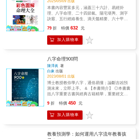
2025/05/09 出版
本書內容豐富多元，涵蓋三十六計、易經卦
理、八字命理、二十四節氣、陽宅堪輿、測字
訣竅、五行經絡養生、滴天髓精要、六十甲子
納音、天干五行四時喜忌、地支神煞深論、十
632
79
折
特價
元
二星座等，皆以彩色圖解方式呈現。圖像，是
初學者最直接且最深刻的理解，願本書能達到
加入購物車
此功能和目的。
八字命理900問
陳澤眞
著
白象
出版
2023/08/01 出版
博士教授教你學八字，通俗易懂；論斷吉凶預
測未來，立即上手。 & 【本書簡介】 ◎本書囊
括八字重要古書與經典古籍精華，重要經文均
以流暢的白話文詳加註解。 ◎用一問一答的方
450
9
折
特價
元
式，淺顯易懂，循序漸進，輕鬆學習複雜的八
字理論與訣竅。 ◎將複雜的八字格局、用神、
加入購物車
十神等理論簡化為一百多張表格，簡單易查，
一目了然。 & 什麼是八字與命運？八字命理源
流為何？陰陽五行有甚麼奧秘？ 預測學能斷命
理吉凶？十神合剋很靈驗？神煞有何徵驗？ 日
教養預測學：如何運用八字流年教養孩
主有衰旺強弱？用神是何物要如何取？八字格