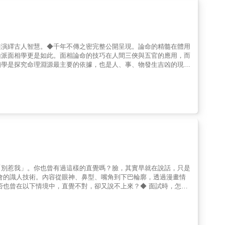
維演繹古人智慧。◆千年不傳之密完整公開呈現。論命的精髓在體用
山派面相學更是如此。面相論命的技巧在人間三俠與五官的應用，而
相學是探究命理淵源最主要的依據，也是人、事、物發生吉凶的現在
「別惹我」。你也曾有過這樣的直覺嗎？臉，其實早就在說話，只是
會的識人技術。內容從眼神、鼻型、嘴角到下巴輪廓，透過漫畫情
否也曾在以下情境中，直覺不對，卻又說不上來？◆ 面試時，怎麼
眼早就看出「其實很介意」？◆ 客戶點頭說好，但嘴角卻微微一
該避雷、誰能深交？ 【本書特色亮點一次看懂】✓ 系統化「五官
故事邊學會實戰技巧✓ 圖文對照設計，讓五官變化反映出性格訊
中角色涵蓋名人＋生活人物，幫助你輕鬆理解與類比 這本書推薦