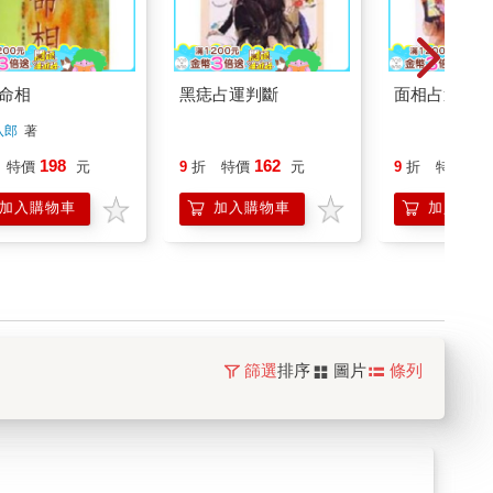
命相
黑痣占運判斷
面相占運判斷
八郎
著
162
20
198
9
折
特價
元
9
折
特價
特價
元
加入購物車
加入購物
加入購物車
篩選
排序
圖片
條列