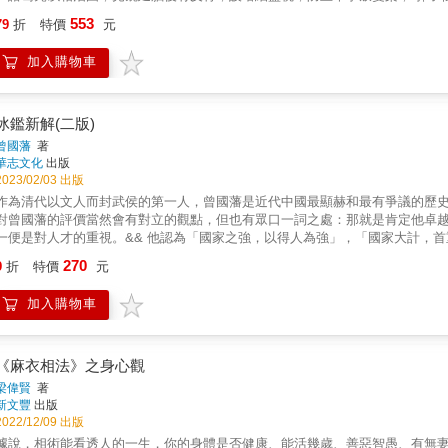
曾國藩將相術運用在國家治理最為成功的人，出將入相； 蔣介石、毛澤東皆想學
553
79
折
特價
元
藏著自己生命中的氣性才能，基本上有其脈絡可尋， 學面相的作用，除用於認
融入社群交際， 因而提升能量，發展事業，面相真的實用又好玩！ & 面相學
加入購物車
用。 本書是一本顛覆傳統的上課筆記，沈老師面相學研究心得大公開，文字淺
組者，必備現代兵法「面相學」。 &
冰鑑新解(二版)
曾國藩
著
華志文化
出版
2023/02/03 出版
作為清代以文人而封武侯的第一人，曾國藩是近代中國最顯赫和最有爭議的歷
對曾國藩的評價當然會有對立的觀點，但也有眾口一詞之處：那就是肯定他卓
一便是對人才的重視。&& 他認為「國家之強，以得人為強」，「國家大計，
吻合的人才觀，主張摒棄崇尚「義理」、鄙薄「技藝」的思想，宣導「師夷之
270
9
折
特價
元
者得天下」，致力於實用人才的培養。 曾國藩的十二條自律： 1. 主敬：整齊嚴肅，清明在躬，如日之升。 2. 靜坐：每日不拘何時，靜坐四
刻，正位凝命，如鼎之鎮。 3. 早起：黎明即起，醒後勿沾戀。 4. 讀書不二：
加入購物車
漢書》，每日圈點十頁，雖有事不間斷。 6. 謹言：刻刻留心，第一工夫。 7. 
食。 9. 日知其所無：每日讀書，記錄心得語。 10. 月無忘其所能：每月作詩
夜不出門。 本書特色 曾國藩七大鑑人術 1 神骨鑑：骨相察神的識人祕術 2 剛柔鑑：長短互補且剛柔相濟 3 容貌鑑：人是可以貌出品相的 4 情
態鑑：觀情態識良莠之流韻 5 鬚眉鑑：鬚眉盡顯露男兒本色 6 聲間鑑：辨識聞
《麻衣相法》之身心觀
梁偉賢
著
新文豐
出版
2022/12/09 出版
據說，相術能看透人的一生，你的身體是否健康、能活幾歲、善惡智愚、有無