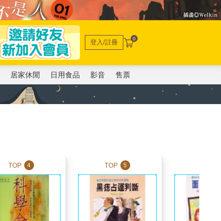
0
登入/註冊
電
居家休閒
日用食品
影音
售票
TOP
TOP
TOP
4
5