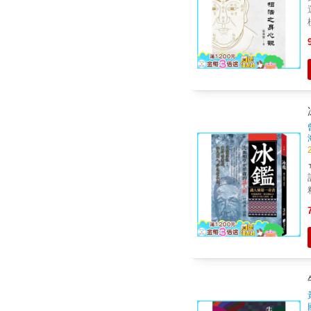
訂版全
&