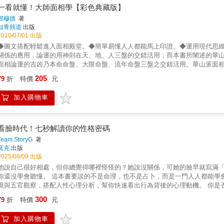
一看就懂！大師面相學【彩色典藏版】
鄭穆德
著
知青頻道
出版
2010/07/01 出版
◆圖文搭配輕鬆進入面相殿堂。◆簡單易懂人人都能馬上印證。◆運用現代思
關係的應用，論運的用神則在天、地、人三盤的交錯活用；而本書所闡述的華
面相論運的吉凶乃本命命盤、大限命盤、流年命盤三盤之交錯活用。華山派面
進行式。
205
79
折
特價
元
加入購物車
看臉時代！七秒解讀你的性格密碼
Team.StoryG
著
莫克
出版
2025/08/09 出版
他說自己很好相處，但你總覺得哪裡怪怪的？她說沒關係，可她的臉早就寫滿
你還沒學會聽懂。 這本書要談的不是命理，也不是占卜，而是一門人人都能學
境與五官觀察，搭配人性心理分析，幫你快速看出行為背後的心理動機。 你是
知道面試官是「鼓勵型」還是「質疑型」？◆ 對方總說隨便都可以，但你從眉
300
79
折
特價
元
撇⋯⋯你該相信哪個反應？◆ 初次見面、聚餐互動、合作談判、家族相處……誰
性格分析法」，簡單易學，幫你快速建立識人邏輯✓ 超過47則漫畫情境，邊看
加入購物車
號，一眼辨識人設✓ 每章對應生活場景，立即套用在人際互動中不再踩雷✓ 書