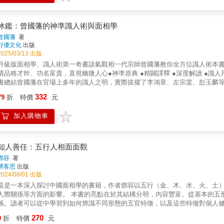
給：★總是看錯人、信錯話，事後才後悔。★熱愛心理測驗，但希望有更實戰
多一點主動與應對策略。 三分鐘看臉，七秒識人，讓你在開口前就贏得優勢。星
與內在劇本。只要學會這門技巧，你將在人際交往裡，更安心、更準確、更有優
冰鑑：曾國藩的神準識人術與面相學
用方法看透人心。現在就打開《看臉時代》，你也能練成一雙看出真話的眼睛
曾國藩
著
好優文化
出版
2025/03/13 出版
升級版面相學、識人術第一奇書談氣觀相一代宗師曾國藩教你全方位識人術本
清品格才幹、功名富貴，直視幽微人心●神準原典 ●精闢譯釋 ●深度解讀 ●識
書總結曾國藩在官場上多年的識人之明，實際拔擢了李鴻章、左宗棠、彭玉麟
綸、和薛福成，其他還有大小幕僚超過四百人，引薦給朝廷、軍中和地方政府作
332
79
折
特價
元
中還有一個大學士、一個軍機大臣，以及以大學士身分入職軍機處的一位，可說
方的預測學，體現於現代西方的行為科學，是一套現代心理學的活用。歸納《
加入購物車
貴看精神；生意看指爪，風波看腳筋；若要看條理，全在語言中。《冰鑑》一
各個面向，判讀出所具備的才能、氣度、品格與未來發展，是一套融合東西方
知人善任：五行人相面面觀
鄧容
著
博客思
出版
2024/08/01 出版
這是一本深入探討中國面相學的書籍，作者鄧容以五行（金、木、水、火、土
關係等方面的影響。 本書的亮點在於其結構分明，內容豐富。從基本的五形人相入手，介紹了每種形態的基本造形特徵及其相生相剋的關
係。讀者可以從中學習到如何辨識不同形態的五官特徵，以及這些特徵對個人
的個性和適合的職業選擇。 接著的3D立體人相篇則進一步引導讀者進入三維觀察的世界，介紹了流年法和十二宮的應用。這一章節使讀者不僅
270
9
折
特價
元
停留在平面的面相觀察，還能從立體的角度更深入地理解面相學的奧妙。 書中還特別提到了各種五官（眉、眼、鼻、口、耳）的具體觀察方法，