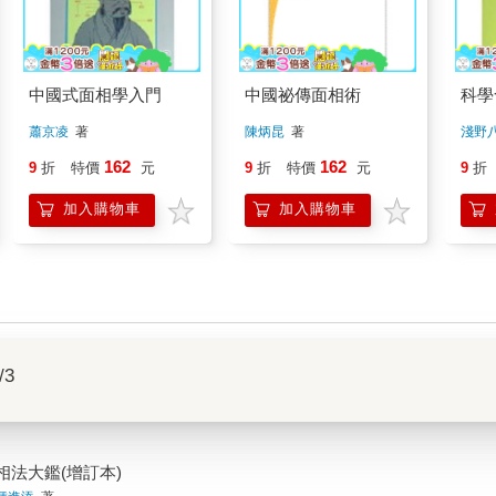
中國式面相學入門
中國祕傳面相術
科學
蕭京凌
著
陳炳昆
著
淺野
162
162
9
折
特價
元
9
折
特價
元
9
折
加入購物車
加入購物車
/3
相法大鑑(增訂本)