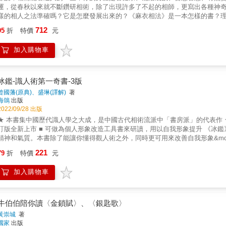
運，從春秋以來就不斷鑽研相術，除了出現許多了不起的相師，更寫出各種神奇奧妙
樣的相人之法準確嗎？它是怎麼發展出來的？《麻衣相法》是一本怎樣的書？
代社會是否依然有用？都是本書嘗試探討的問題。（人文新貴10）
712
95
折
特價
元
加入購物車
冰鑑-識人術第一奇書-3版
曾國藩(原典)、盛琳(譯解)
著
海鴿
出版
2022/09/28 出版
★ 本書集中國歷代識人學之大成，是中國古代相術流派中「書房派」的代表作 ★ 瞭解面相學、心理學的最佳入門讀物 ★ 讀者口碑推薦，暢銷修
新上市 ■ 可做為個人形象改造工具書來研讀，用以自我形象提升 《冰鑑》和江湖上流傳的相書不同之處就在於重神而兼形，特別強調人的
精神和氣質。本書除了能讓你懂得觀人術之外，同時更可用來改善自我形象&mdas
hellip;&hellip;應該如何？外型可以做那些改善？ ■ 曾國藩說：重神而兼形，但凡用人，必先看其相。 一個人最大的本事是能用人，用人首先要
221
79
折
特價
元
識人。當今社會，人際往來互動頻繁，要在短時間內，從一個人的身形、言談
加入購物車
牛伯伯陪你讀〈金鎖賦〉、〈銀匙歌〉
黃崇城
著
國家
出版