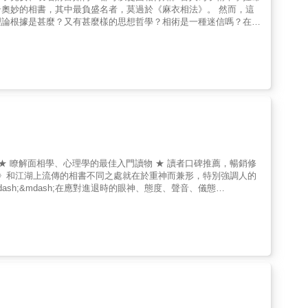
的相書，其中最負盛名者，莫過於《麻衣相法》。 然而，這
理論根據是甚麼？又有甚麼樣的思想哲學？相術是一種迷信嗎？在現
h;&mdash;在應對進退時的眼神、態度、聲音、儀態
、舉止，去評斷一個人方法有很多種。但是，無論是從面相學、心理
學的各種角度，都不是普通人容易學得會的。在講求效率的年代裡，只要掌握《冰鑑》七項要訣，即可識人用人。 &