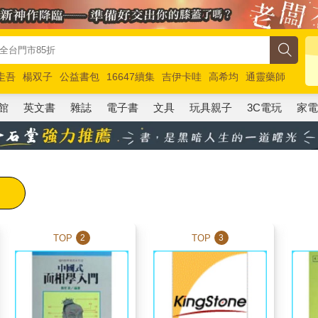
圭吾
楊双子
公益書包
16647續集
吉伊卡哇
高希均
通靈藥師
路邊攤新作
馬斯克
玩具總動員5
超慢跑
館
英文書
雜誌
電子書
文具
玩具親子
3C電玩
家
TOP
TOP
2
3