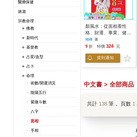
醫療保健
旅遊
宗教命理
顏風水：從面相看性
佛教
格、財運、事業、健康
新時代
(附贈開運手鍊)-命運好
翊樺
著
好玩 6
324
9
折
特價
元
基督教
占星/血型
貨到通知
占卜
命理
術數/開運消災
中文書 > 全部商品
陰陽五行
紫微斗數
共計
138
筆， 頁數
1
八字
面相
手相