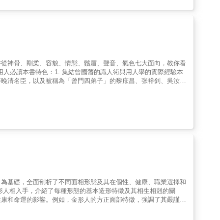
的方法。★容易被話術影響，希望提升觀察與判斷力。★想在人際中
座講命運，MBTI講傾向，這本書教你從「臉」看出人的行為模式
勢。 臉會說話，你聽得懂嗎？從今天起，不再靠直覺猜人，而是
！
書從神骨、剛柔、容貌、情態、鬚眉、聲音、氣色七大面向，教你看
人用人必讀本書特色：1. 集結曾國藩的識人術與用人學的實際經驗本
等晚清名臣，以及被稱為「曾門四弟子」的黎庶昌、张裕釗、吳汝
為高幹之用，據統計官至三品者多至47位，升到督撫者33人，其
是成立了專屬自己的人力銀行。2. 冰鑑的人才分析學結合古代東
冰鑑》的識人術不外乎：邪正看眼鼻，真假看嘴唇；功名看氣概，富
書分成神骨、剛柔、容貌、情態、鬚眉、聲音、氣色等七章，從人的
的「人才分析學」。
）為基礎，全面剖析了不同面相形態及其在個性、健康、職業選擇和
健康和命運的影響。例如，金形人的方正面部特徵，強調了其嚴謹固