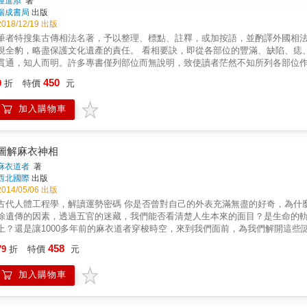
鍾進添
著
瑞成書局
出版
2018/12/19 出版
筆者特搜集古傳相法名著，予以整理、標點、註釋，或加按語，並酌譯外國相法
全豹，略盡保護文化遺產的責任。 看相要訣，即從各部位的豐滿、缺陷、痣、痕等等形相去觀察，精心推理，自然會對古人所說的相理，豁然
貫通，知人而明。許多專書僅列部位而無說明，致使讀者茫然不知所列各部位作何解釋。本書將橫
(詩歌)來詳明其含
450
9
折
特價
元
加入購物車
圖解麻衣神相
麻衣道者
著
西北國際
出版
2014/05/06 出版
代人體工程學，解讀運勢密碼 你是否曾對自己的外表充滿無盡的好奇，為什麼生就是這副面容？這和命運本身又有著怎樣密不可分的關聯？排
除遺傳的因素，透過五官的迷藏，我們能否看清楚人生本來的面目？是生命的
上？還是讓1000多年前的麻衣道者穿梭時空，來到我們面前，為我們解開這些謎題吧！ ˙看臉︰照一照鏡子，仔細觀察五官，也許
的那麼糟。 ˙看手︰別再苦思冥想，人生全部的秘密都握在你的手裡。 ˙看別人︰別讓貴人從身邊走開，也別讓小人偷偷地靠近。 本書特點
458
79
折
特價
元
1.相學之首：古代相學流派眾多，名相師輩出，但尤以麻衣道者最為傳奇，其
人手一冊，王侯將相得之亦愛不釋手，黎民百姓也多拿來鑑人識人，實為相術之寶典。 2.簡單易讀：以白話詮釋原文，由淺入深，
加入購物車
實例，讓學習相術更加簡單，讓初學者也能輕鬆學會觀人看相。 3.白話圖解：加入大量簡單扼要的標題和清晰明白的圖解，並將較深奧難懂的理
論整理成表格，讓讀者能更快地理解相術精髓。