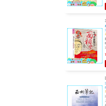
步提升
餘。 作者鄧容以其豐
近、貴