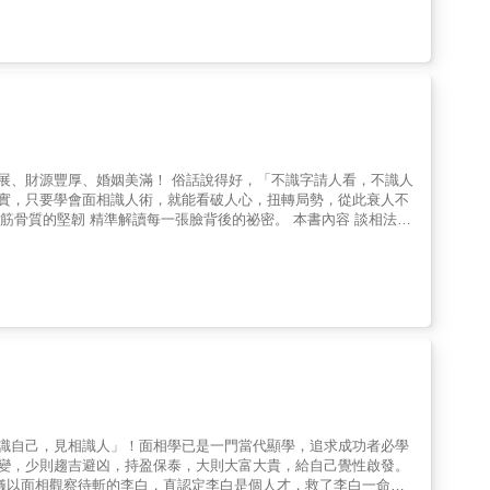
和技巧，可以幫助讀者在日常生活中更好地觀察和理解他人，並進一
，提升個人的觀察力和判斷力，進而在職場和人際關係中更加游刃有
俗話說得好，「不識字請人看，不識人
其實，只要學會面相識人術，就能看破人心，扭轉局勢，從此衰人不
象速成！ 文字敘述＋面相
健康、家庭，與人交往占盡先機。 特點❸ 知關鍵，透
弱點，就能改運，跳脫死板的理論，隨書掌握「最強轉運法」。 &
認識自己，見相識人」！面相學已是一門當代顯學，追求成功者必學
改變，少則趨吉避凶，持盈保泰，大則大富大貴，給自己覺性啟發。
子儀以面相觀察待斬的李白，直認定李白是個人才，救了李白一命；