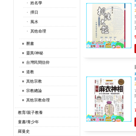
姓名學
擇日
風水
現
其他命理
曆書
靈異/神秘
台灣民間信仰
道教
其他宗教
古
宗教總論
其他宗教命理
想像中
教育/親子教養
童書/青少年
羅曼史