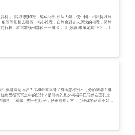
資料，用以對照印證，編成此部-相法大鑑，使中國古相法得以展
列部位一一排出，用 (歌訣)來確定其部位，用
意，請讀者多加留意，自會心領& 神會，瞭若指掌! 古云：不識字請人看、不識人輸一半！此書教你我如何識人，淺意易懂。
軌跡總因循冥冥之中的設計？是所有的旦夕禍福早已昭然在面孔之
你的命運不如你
傳世《麻衣神相》更是被推為相學之首。成書之後，凡習相術者，必
並將理論結合