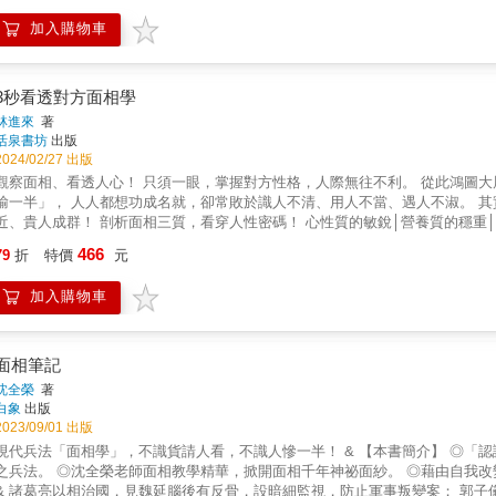
並探討了瞬間觀相術和如何通過補相來改善不佳的面相特徵。這些實用的知識
加入購物車
自我。 本書最後幾章則涉及了面相與開運、健康的關聯，並提供了一些具體的開運方法。例如，通過改變臉形、眉形、眼形等來提升運
勢，這些建議實用而且易於操作，對讀者的日常生活具有指導意義。 《知人善任─五行人相面面觀》不僅是一部面相學的入門指南，更是一部實用
的生活指南。通過詳盡的解說和實例，幫助讀者更深入地理解五行人相的奧秘
富的經驗和深厚的學識，使這本書成為面相學愛好者和初學者的必讀之作。無論你是對面相學有興趣，還是希望通過面相學
3秒看透對方面相學
來提升自我，這本書是不容錯過的寶貴資源。 &
林進來
著
活泉書坊
出版
2024/02/27 出版
觀察面相、看透人心！ 只須一眼，掌握對方性格，人際無往不利。 從此鴻圖大展、財源豐厚、婚姻美滿！ 
輸一半」， 人人都想功成名就，卻常敗於識人不清、用人不當、遇人不淑。 
人成群！ 剖析面相三質，看穿人性密碼！ 心性質的敏銳│營養質的穩重│筋骨質的堅韌 精準解讀每一張臉背後的祕密。 本書內容 談相法的
書何其多，只有這一本讓你 無基礎也秒懂！初入門即專家！ 特點❶ 解面相，養成最強讀心術！ 深入淺出地講解面相三質，並融合作者在五術界
466
79
折
特價
元
的三十餘年經驗，有理論、具實例，不管是財運、事業運、感情運、還是家庭運，通通都有解。 特點❷ 搭圖解，面貌印
圖，幫助讀者一眼通達面相特徵，看到任何人都能自解優劣，瞬間看穿對方的性格、運勢、
加入購物車
過面相改運勢！ 面相與生俱來，但運勢卻非注定。掌握自身優點，改善舉止的
面相筆記
沈全榮
著
白象
出版
2023/09/01 出版
現代兵法「面相學」，不識貨請人看，不識人慘一半！ & 【本書簡介】 ◎「
之兵法。 ◎沈全榮老師面相教學精華，掀開面相千年神祕面紗。 ◎藉由自我
& 諸葛亮以相治國，見魏延腦後有反骨，設暗細監視，防止軍事叛變案； 郭