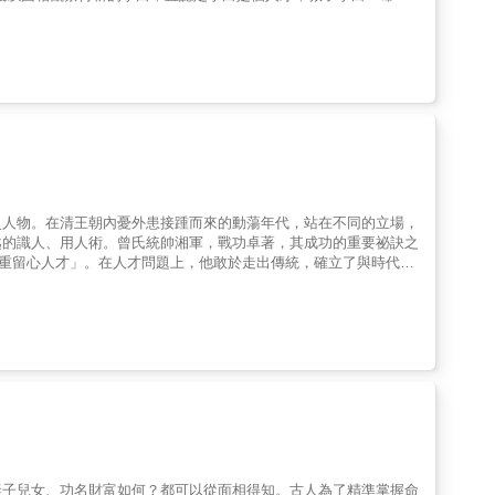
曾國藩之知人善任，故兩人都奉曾氏為師。 & 人類的面貌五官隱
識自己，改變自己， 同時還能運用在生活、工作、風險管理上，並
之所以能源遠流傳，在於它見相識人上，具有快速、精準、方便與實
白，解說詳細，結合案例，供讀者取法。 想在人生賽局中進階勝利
史人物。在清王朝內憂外患接踵而來的動蕩年代，站在不同的立場，
越的識人、用人術。曾氏統帥湘軍，戰功卓著，其成功的重要祕訣之
首重留心人才」。在人才問題上，他敢於走出傳統，確立了與時代相
長技」的新觀念，成為西學東漸的先驅。為安內禦外，他提出「得人
一書未完，不看他書。 5. 讀史：念三史《史記》、《漢書》、《後
養氣：氣藏丹田，無不可對人言之事。 8. 保身：節勞、節欲、節飲
文數首，以驗積理的多寡，養氣之盛否。 11. 作字：飯後寫字半時。
其聲而知其人 7 氣色鑑：以氣觀志且以色察人 &
妻子兒女、功名財富如何？都可以從面相得知。古人為了精準掌握命