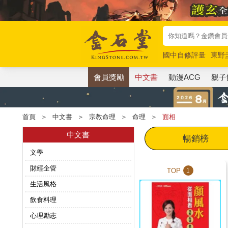
國中自修評量
東野
唯紅花綻放
奧德賽
會員獎勵
中文書
動漫ACG
親子
首頁
＞
中文書
＞
宗教命理
＞
命理
＞
面相
中文書
暢銷榜
文學
財經企管
TOP
1
生活風格
飲食料理
心理勵志