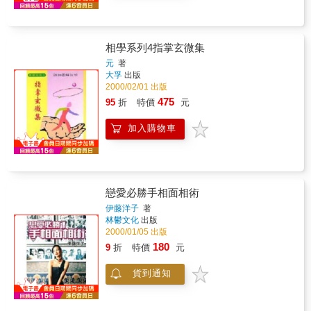
相學系列4指掌玄微集
元
著
大孚
出版
2000/02/01 出版
475
95
折
特價
元
加入購物車
戀愛必勝手相面相術
伊藤洋子
著
林鬱文化
出版
2000/01/05 出版
180
9
折
特價
元
貨到通知