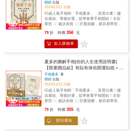
聯經
出版
識人攻略手冊
2024/12/12 出版
IG超人氣手相師「手相夏多」，首度出書！趨
吉避凶、掌握好運，從學會看手相開始！全彩
掌照 ╳ 祕訣表格 ╳ 巨量插圖，最容易學習的
手相術，看完就能記住！▍隨書附「快速識人
356
79
折
特價
元
攻略手冊」收錄主要線紋的分析及表格，透過
表格能快速判斷一個人的個性，讓你在5分鐘內
加入購物車
就能了解對方。你可能聽過下列手相迷思，但
你知道答案嗎──•有斷掌的女生真的不該娶？•
事業線很長，所以會勞碌工作一輩子？•指縫很
大的人，非常容易漏財？•可以靠留長小指指甲
夏多的圖解手相[你的人生使用說明書]
來防犯小人？•掌紋很多，代表思緒很亂嗎？鑽
【限量贈品組】有貼有保佑開運貼紙＋快
研手相已超過十二年的夏多想說：「手相絕不
速識人攻略手冊：用掌紋分析8大運勢，
手相夏多
著
只是搭訕的工具，而是能實際應用在日常的命
聯經
出版
能看透感情、財富甚至是未來！
理技術。」▍什麼是「手相」？手相術是一門
2024/12/12 出版
有複雜邏輯和系統的技術，就像面相術是以貌
IG超人氣手相師「手相夏多」，首度出書！趨
取人，手相術則是「以掌識人」。簡單來說，
吉避凶、掌握好運，從學會看手相開始！全彩
可從掌紋解讀出一個人的個性、想法、疾病、
掌照 ╳ 祕訣表格 ╳ 巨量插圖，最容易學習的
發展、機緣等資訊，以達到消災解厄的目的，
手相術，看完就能記住！★有貼有保佑開運貼
幫助你做好萬全準備。 ▍不只「以掌識人」，
355
79
折
特價
元
紙★數量：共5張材質：高級銅版亮面紙說明：
更能分析運勢！本書會從認識手的外觀開始，
可隨心所欲貼在想貼的地方，幫助帶來好運。
逐步介紹手上的各種線紋（三主線及三輔線
貨到通知
▍隨書附「快速識人攻略手冊」收錄主要線紋
等）及其所代表的意義，最後透過線紋來判斷
的分析及表格，透過表格能快速判斷一個人的
各種運勢，並輔以大量真實照片，讓你學會解