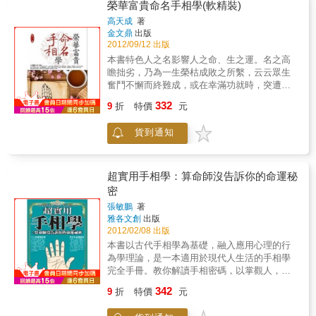
一樣，會隨著外在環境的不斷轉變而發生這樣
榮華富貴命名手相學(軟精裝)
那樣的變化，尤其以掌紋的變化最為明顯。除
高天成
著
了生命線、智慧線和感情線這三條先天的線以
金文鼎
出版
外，掌紋中還有事業線、成功線、健康線等幾
2012/09/12 出版
條線是比較主要的，會因為外在的生長環境、
本書特色人之名影響人之命、生之運。名之高
人生的際遇和個人的意志力等後天的因素影響
瞻拙劣，乃為一生榮枯成敗之所繫，云云眾生
發生較大幅度的變化。這幾條主要的掌紋是判
奮鬥不懈而終難成，或在幸滿功就時，突遭挫
斷人一生命運的主導力量。
敗、顛覆困頓，則此名必有缺陷。先天八字和
332
9
折
特價
元
後天姓名，有如身體與精神，八字屬人之身
體，姓名為人之精神，神旺則身厚，神薄則身
貨到通知
弱，精神長存則身生命長，精神枯竭則身死命
斷。此即姓名學之奧義深繫，謀生護身不可不
慎。
超實用手相學：算命師沒告訴你的命運秘
密
張敏鵬
著
雅各文創
出版
2012/02/08 出版
本書以古代手相學為基礎，融入應用心理的行
為學理論，是一本適用於現代人生活的手相學
完全手冊。教你解讀手相密碼，以掌觀人，知
己知彼so easy！★手上現運勢乾坤：人的手匯
342
9
折
特價
元
集一個人的智愚、成敗、得失、恩愛之情，記
錄人的生命資訊讓人得以善加運用己身的優