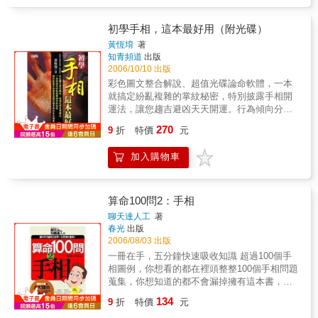
命運有多深？手紋發生變化了是吉？是凶？種
直在輪迴中帶著生生世世的黑盒子，我們要在
種有關人命運、又和人手相有關的事，都在這
當下直接療癒已經固化並且操縱我們此生命運
本書中能找到答案！
初學手相，這本最好用（附光碟）
的性格，我們的所有行為把我們束縛在人世間
黃恆堉
著
永無止境的輪迴裡。當我們在記憶中淨化了過
知青頻道
出版
去，我們同時淨化了我們的現在與未來，而我
2006/10/10 出版
們現在與未來昇華的心念與行為，也同樣可以
彩色圖文整合解說、超值光碟論命軟體，一本
洗滌我們的過去。所以從此刻開始，對自己所
就搞定紛亂複雜的掌紋秘密，特別披露手相開
選擇的生活方式，要當一個責任者，要負起所
運法，讓您趨吉避凶天天開運。行為傾向分
有的責任。因為，從你接觸這本書開始，正是
析．幸運顏色分析．西洋星座論命。 近幾年筆
轉變的契機，現在的生活方式，正在決定我們
270
9
折
特價
元
者在全省保險公司、房地產仲介業及社團，讀
整個未來。
書會演講場次超過1000場，發覺談手面相時最
加入購物車
能讓聽眾共鳴而且感同身受，沒有人會打瞌
睡。探究原因還不是每個人都對自己的未來及
過去很感興趣嘛！ 所以我就決定出一本既簡單
又好用的手相書，讓對手相有興趣的朋友不用
算命100問2：手相
很傷腦筋的去背條文，當需要時隨時就可拿起
聊天達人工
著
來查閱，方便好用又準確。
春光
出版
2006/08/03 出版
一冊在手，五分鐘快速吸收知識 超過100個手
相圖例，你想看的都在裡頭整整100個手相問題
蒐集，你想知道的都不會漏掉擁有這本書，你
很快就了解看手相的要訣
134
9
折
特價
元