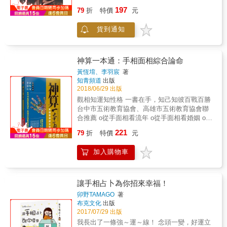
測評工具，詳見書內後折口說明。 本書特色 ★
心意方向，進而積極去創造奮鬥。 從「手相」
197
基本認識X計算方式，快速入門達摩一掌經 帶
79
折
特價
元
來推論人一生各階段的命運，是知命、知運最
你認識達摩一掌經的起源，以及計算方式的基
便捷實在的方法，因為它不需要準備任何文
本概念，並透過農曆生日解析一個人的性格、
貨到通知
具，頂多備妥一支放大鏡，只要手掌打開，便
特質、生命課題等，讓你能更了解自己，察覺
可知曉其命運狀況。本書便是將手掌上錯綜複
自我盲點，從中繪製出自己的人生路徑圖。 ★
雜的線紋，用淺顯的文字配合明晰的畫面，做
運用六道十二星，突破自身盲點 解密六道十二
有系統的組合、分析、歸納、能讓讀者閱後，
神算一本通：手相面相綜合論命
星的詳細說明，帶你從六道看出一個人的習
便會產生對「手相」的認識、瞭解，加深印
黃恆堉、李羽宸
著
性，從十二星位認識自己的特質、人生際遇、
象、概念，進而明白該如何趨吉避凶，防患未
知青頻道
出版
生命課題等，並帶你跳脫人生困境，同時與個
然，並掌握機先。筆者期望對「手相」有興趣
2018/06/29 出版
案介紹相互搭配，讓你具體了解這套工具的運
的朋友能閱此書後無師自通，用雙手闢出一條
觀相知運知性格 一書在手，知己知彼百戰百勝
用方式，駕馭自己的人生！ ★進階運用X自我
光明遠大的運程大道。
台中市五術教育協會、高雄市五術教育協會聯
覺察，讓你接納自己、擺脫人生低潮 透過十二
合推薦 o從手面相看流年 o從手面相看婚姻 o從
星位帶你掌握各階段必修的生命課題，找出內
手面相看財運 o從手面相看健康 o從手面相看緣
心深埋的黑洞，幫助自己不再被負面情緒綁
221
79
折
特價
元
分 o從手面相看事業 o從手面相看個性 本書除
架，讓你能即時調整自我狀態，並替未來的自
了第一章介紹手面相的基本認識之外，不同於
己提前計劃，打造出美好的人生藍圖！
加入購物車
市面上的手面相書籍，本書特別公開作者畢生
絕學──對於人生禍福的論斷方法。無論初學者
或是已經研究手面相多年的人，肯定會是如獲
至寶的珍藏。
讓手相占卜為你招來幸福！
卯野TAMAGO
著
布克文化
出版
2017/07/29 出版
我長出了一條強～運～線！ 念頭一變，好運立