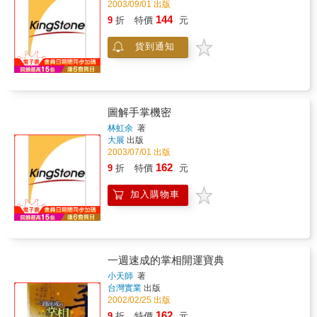
的吉凶徵兆，讓我們敏銳地理解它的涵義，以
2003/09/01 出版
達到趨吉避凶的好運勢。
144
9
折
特價
元
貨到通知
圖解手掌機密
林虹余
著
大展
出版
2003/07/01 出版
162
9
折
特價
元
加入購物車
一週速成的掌相開運寶典
小天師
著
台灣實業
出版
2002/02/25 出版
162
9
折
特價
元