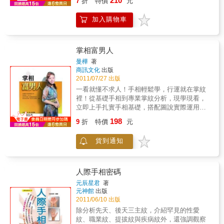
210
7
折
特價
元
指甲，強調以「超顯微手術」改善不良手相，
聞所未聞。 本書的最大特點為：以病理學、解
加入購物車
剖學理論解析手相意涵，除了知運認命之外，
還能預知健康狀況，故名「醫學手相」；其他
掌線、手上印記（如星星、格子、三角形、短
線、點、小島、魚線）等，都有不一樣的解
掌相富男人
讀。請注意，手相圖乍看與坊間版本大同小
曼樺
著
異，其實內容完全不一樣，敢說是「史上最強
商訊文化
出版
命相寶典」。
2011/07/27 出版
一看就懂不求人！手相輕鬆學，行運就在掌紋
裡！從基礎手相到專業掌紋分析，現學現看，
立即上手扎實手相基礎，搭配圖說實際運用，
教你如何從掌紋、掌丘等分析個性、運勢。
198
9
折
特價
元
貨到通知
人際手相密碼
元辰星君
著
元神館
出版
2011/06/10 出版
除分析先天、後天三主紋，介紹罕見的性愛
紋、職業紋、提拔紋與疾病紋外，還強調觀察