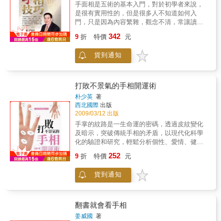
順序，搭配掌紋完全圖解從基礎手相開始到專
手面相是五術的基本入門，對於初學者來說，
業線條分析，入門&進階應用都能立即上手！幫
是很有實用性的，但是很多人不知道如何入
助你交友聯誼不冷場，人氣急升！輕鬆掌握人
門，只是因為內容繁雜，觀念不清，常讓讀者
生未來的方向！ 本書特色 ◎初次學手相很輕鬆
摸不著頭緒，無法繼續深入，或是誤解含意，
342
紮實的手相基礎，搭配實際占卜範例，教你如
9
折
特價
元
而搞出了笑話。『陳哲毅教你看手相技巧』一
何從掌肉、掌丘、指甲長度等分析個性、運
書，從基礎開始入門，涵蓋東方、西方的手相
勢。 ◎配合不同目的作判斷，揭開人生6大秘
貨到通知
觀點，由掌型、指型、丘位、紋路一路清楚解
密財運 × 戀愛 × 工作 × 學業 × 健康 × 人際 ◎
說，讓你透過手掌的觀察，就知道這個人有什
掌紋完全圖解，入門&進階皆宜三大主線、16條
麼個性、習慣，脾氣如何？人際如何？有什麼
基本線，以掌紋型態分別解說195種命理運勢。
樣的特質，該怎樣相處溝通，可以立即現學現
打敗不景氣的手相開運術
◎手相實用度百分百 ‧「輕鬆共享派」：了解自
用。再來是分門別類，深入剖析感情、婚姻、
朴少英
著
己、朋友和戀人的運勢！交友聯誼不冷場！ ‧
事業、功名、財運、健康等手相判斷重點，像
西北國際
出版
「認真鑑定派」：觀察手相的變化，推斷運
是感情會不會順利，婚姻會不會長久，事業會
2009/03/12 出版
勢、掌握時機、趨吉避凶，掌握人生未來的方
不會開展，功名會不會顯達，財運會不會廣
手掌的紋路是一生命運的密碼，透過皮紋變化
向！
進，健康有沒有毛病等等，有著深入探討，立
及暗示，突破傳統手相的矛盾，以現代化科學
即成為大師。最後則是收集各種手相的疑問，
化的驗證和研究，輕鬆分析個性、愛情、健
為您一一的解答，讓您從此再也不會困惑迷惘
康、事業的秘密變化。 手相是人生的縮
252
了，也有著正確的觀念，而不會人云亦云。
9
折
特價
元
影 透過手相獲得的人生諮詢！ 手相是
一種統計學，是可以讀懂人的性格、健康與內
貨到通知
心世界的羅盤。 表現出「我現在過的很
好」，「這條路不是我想要的」等不安情緒
時，連自己不知道該怎麼處理時，利用一下手
相如何？ 無論什麼時候，答案就在自己身
翻書就會看手相
上，在這種情況下，手相就起到了指導作用。
姜威國
著