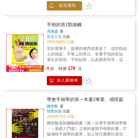
手相拓展人際關係，乃是一條值得運用的捷
貨到通知
徑！本書提供約500種“命運信息”研讀者可成為
命運諮詢師，請您憑手掌論相而擁有良好的“人
際關係”
手相的第1類接觸
周湘靈
著
生活人文
出版
2005/08/02 出版
至於整隻手，能看的東西就更多了，包括指頭
上的指紋、手掌上的掌丘、各隻手指的長短、
掌丘的形狀、手的紋路，以及顏色等等，這些
就足以構成一個人的綜合命運現象。看到上面
179
9
折
特價
元
說的林林總總，或許有讀者不禁要哀聲嘆氣：
這麼困難啊！其實，手相學一點也不困難，只
加入購物車
要掌握其中的基本原理，就能掌握命運現象。
雖不敢說十拿九穩，但，最起碼，隨著個人的
領悟能力、用功深淺，還是能掌握到一些要領
喔！手相能幫助我們瞭解命運的訊息，只要我
學會手相學的第一本書2事業、感情篇
們認識它、瞭解它，就可以找到改變命運的方
陳哲毅
著
式和線索，讓你的人生成為光芒閃耀的鑽石。
知青頻道
出版
2005/07/10 出版
陳哲毅老師繼暢銷書《第一次學手相學就學會
－－基礎入門篇》之後的進階手相學好書，打
破傳統手相學的窠舊，加上現代實際社會現況