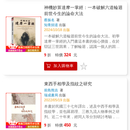
個性，讓你在5分鐘內就能了解對方。你可能聽
讀「你的人生使用說明書」。•生命線──淺淡細
過下列手相迷思，但你知道答案嗎──•有斷掌的
神機妙算達摩一掌經：一本破解六道輪迴
短，代表身體虛弱，無法負荷長時間的勞動。•
女生真的不該娶？•事業線很長，所以會勞碌工
前世今生的論命大法
智慧線──過於筆直，代表想法和溝通方式太過
作一輩子？•指縫很大的人，非常容易漏財？•可
直接，完全不懂什麼叫做委婉。•太陽線──粗長
蔡振名
著
以靠留長小指指甲來防犯小人？•掌紋很多，代
鮮明，代表有良好的財運，工作都能事半功
知青頻道
出版
表思緒很亂嗎？鑽研手相已超過十二年的夏多
倍，獲得較高的收入。•感情線──發端下有交叉
2024/10/18 出版
想說：「手相絕不只是搭訕的工具，而是能實
細紋，表示容易受到對象的隱瞞或欺騙。看完
一本破解六道輪迴前世今生的論命大法。初學
際應用在日常的命理技術。」▍什麼是「手
本書後將能幫助你── •避開爛桃花•算出結婚
達摩一掌經的入門書這本書的核心價值，在於
相」？手相術是一門有複雜邏輯和系統的技
的年紀•預防血光之災•投入適合的工作
辯証三世因果，了解輪迴，認識一個人的因果
術，就像面相術是以貌取人，手相術則是「以
業報，以增長智慧，進而改變命運。如能善用
掌識人」。簡單來說，可從掌紋解讀出一個人
324
9
折
特價
元
此書，其結論比八字學還要精闢一、依據八字
的個性、想法、疾病、發展、機緣等資訊，以
排盤法，排出八字盤。二、再依《達摩一掌
達到消災解厄的目的，幫助你做好萬全準備。
加入購物車
經》排盤。三、依排盤所得出的內容，得出
▍不只「以掌識人」，更能分析運勢！本書會
「年、月、日、時、命」等五種。四、各項內
從認識手的外觀開始，逐步介紹手上的各種線
容，可由〈一掌經秘笈〉中查出。五、最後，
紋（三主線及三輔線等）及其所代表的意義，
還請參照〈四柱論〉中之解釋，以總和命盤。
東西手相學及指紋之研究
最後透過線紋來判斷各種運勢，並輔以大量真
實照片，讓你學會解讀「你的人生使用說明
前島熊吉
著
瑞成書局
出版
書」。•生命線──淺淡細短，代表身體虛弱，無
2022/05/19 出版
法負荷長時間的勞動。•智慧線──過於筆直，代
表想法和溝通方式太過直接，完全不懂什麼叫
本書於民國三十七年譯出，述及中西手相學及
做委婉。•太陽線──粗長鮮明，代表有良好的財
指紋學，並包羅易理、三教九流人物事例之研
運，工作都能事半功倍，獲得較高的收入。•感
判。近二十年來，經同人等分別研討考驗，咸
情線──發端下有交叉細紋，表示容易受到對象
認推闡縝密，立論準確。
450
9
折
特價
元
的隱瞞或欺騙。看完本書後將能幫助你── •避