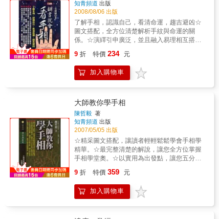
知青頻道
出版
2008/08/06 出版
了解手相，認識自己，看清命運，趨吉避凶☆
圖文搭配，全方位清楚解析手紋與命運的關
係。☆演繹引申廣泛，並且融入易理相互搭配
與闡微。☆個性、能力、健康、感情、事業、
234
9
折
特價
元
財富完整說明。☆循序漸進、立論正確、快速
準確、編排簡明清楚。☆無須命理專業能力，
加入購物車
人人可懂、簡單易學、快速上手。手相學的起
源相當早，根據現在印度各地的廢跡，壁畫中
所殘留的古老記錄及婆羅門教所傳的口碑中，
都可以瞭解到手相在古代印度是甚為流行。有
大師教你學手相
關手相學，世界最古的記載是在聖經，舊約第
陳哲毅
著
三十七章第七節中，就有這麼一段記載：「每
知青頻道
出版
個人生下來，神便在手掌上刻劃著各種紋線，
2007/05/05 出版
作為一種印記，叫所有的人知道他的所作所
☆精采圖文搭配，讓讀者輕輕鬆鬆學會手相學
為」。中國手的相學，亦具有悠久的歷史，遠
精華。☆最完整清楚的解說，讓您全方位掌握
在周朝（約在三千多年前）即已盛行，而比較
手相學堂奧。☆以實用為出發點，讓您五分鐘
完整的手相論著，是在西漢時代的許負，他所
分析一個人的命運。☆想要正確學習手相學，
359
著的相手篇，可算是中國當時最有系統的相
9
折
特價
元
擁有這本書就夠用一輩子。本書結合手相學精
法，其後歷代各大名家，將手相學傳諸於世並
華，做圖文搭配系統化的分析解說，是研究手
深受信賴。研究手相可以了解人的性格和品
加入購物車
相者不可或缺的教材。
德，明白自己的能力傾向，探知健康狀況及預
測未來的命運，進而趨吉避凶。