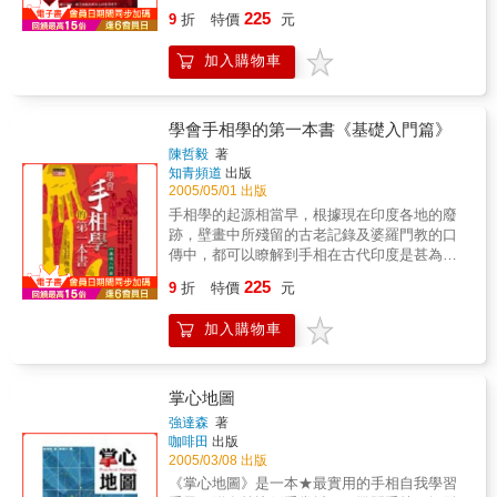
的理論基礎，更真實的貼近生活、更清晰易懂
225
9
折
特價
元
的命理好書，精準解析出您的愛情與事業運
勢。
加入購物車
學會手相學的第一本書《基礎入門篇》
陳哲毅
著
知青頻道
出版
2005/05/01 出版
手相學的起源相當早，根據現在印度各地的廢
跡，壁畫中所殘留的古老記錄及婆羅門教的口
傳中，都可以瞭解到手相在古代印度是甚為流
行。有關手相學，世界最古的記載是在聖經，
225
9
折
特價
元
舊約第三十七章第七節中，就有這麼一段記
載：「每個人生下來，神便在手掌上刻劃著各
加入購物車
種紋線，作為一種印記，叫所有的人知道他的
所作所為。」而中國的手相學，亦具有悠久的
歷史，遠在周朝（約在三仟多年前），即已盛
行，而比較完整的手相論著，是在西漢時代的
掌心地圖
許負，他所著的相手篇，可算是中國當時最有
強達森
著
系統的相法。
咖啡田
出版
2005/03/08 出版
《掌心地圖》是一本★最實用的手相自我學習