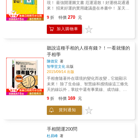
現！ 最強開運圖文書 厄運退散！好運桃花通通
來！ 招來好運的實用建議盡在本書中！ 某天在
路上被叫住、隔週起竟然就成了算命師！ 來算
270
9
折
特價
元
命的客人手相竟然會開口講話、甚至動了起
來！？ 「10年之間免費幫2000人算過命」的卯
加入購物車
野TAMAGO 全部都是真實事件！帶點神奇色彩
的算命圖文書。 &&&& 某一天， 老爺子算命師
突然開口叫住了我， 隔週起我便展開了算命修
行之路。 戒慎恐懼地看著客人的手相， 沒想到
聽說這種手相的人很有錢？！一看就懂的
手竟然自己開口說話了！？ 幫客人的名字算
手相學
命，文字竟然自己動了起來！？ 來算命的有這
陳德安
著
些人～ 耶誕夜來看相、手中握有霸王線的女老
智學堂文化
出版
闆。 既粗又長的命運線！來自泰國、笑容無敵
2015/09/14 出版
的留學生。 精力充沛！太陽線閃閃發亮的家庭
手相會隨著外在環境的變化而改變，它能顯示
主婦。 嘴上老是掛著「反正我這種人&hellip;」
未來！ 除了生命線、智慧線和感情線這三條先
的女性終於找到幸福！ 前來算結婚線的80歲老
天的線以外，掌紋中還有事業線、成功線、健
婆婆&hellip;&hellip; 還附有老爺子開運手相講
康線等幾條線是比較主要的，會因為外在的生
座喔！ 10年內持續幫超過2千人免費看手相、
169
9
折
特價
元
長環境、人生的際遇和個人的意志力等後天的
傳說中（！？）貧困潦倒的女算命師卯野
因素影響發生較大幅度的變化。 這幾條主要的
TAMAGO所推出的真實案例帶點神奇色彩的算
貨到通知
掌紋是判斷人一生命運的主導力量。 你是一個
命圖文書。 書中也有關於開運與夢想接軌的實
會理財的人嗎？ 你有沒有一夜暴富的手相？ 什
用建議唷！
麼手相的人一輩子不缺錢花？ 無名指長的人好
賭嗎？ 中指短的人沒有投資頭腦嗎？ 快翻開書
手相開運200問
一窺自己是不是有錢人的手相吧！ &
杜易峰
著