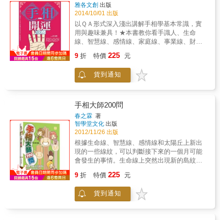
雅各文創
出版
2014/10/01 出版
以ＱＡ形式深入淺出講解手相學基本常識，實
用與趣味兼具！★本書教你看手識人、生命
線、智慧線、感情線、家庭線、事業線、財運
線、健康線讓讀者對於手相學相關知識有更多
225
9
折
特價
元
元的瞭解，達到趨吉避凶、開運轉運的目的。
貨到通知
手相大師200問
春之霖
著
智學堂文化
出版
2012/11/26 出版
根據生命線、智慧線、感情線和太陽丘上新出
現的一些線紋，可以判斷接下來的一個月可能
會發生的事情。生命線上突然出現新的島紋或
支線的人，可能在會遭遇一些意外事故或是突
225
9
折
特價
元
發性的疾病！生命線上出現橫的線條或細紋的
人，尤其需要注意交通安全！生命線下方出現
貨到通知
支線的人，最近可能會有外出旅行的機會……
手相會隨著外在環境的變化而改變，它能顯示
未來！手相的變化是一定會發生的，正如面相