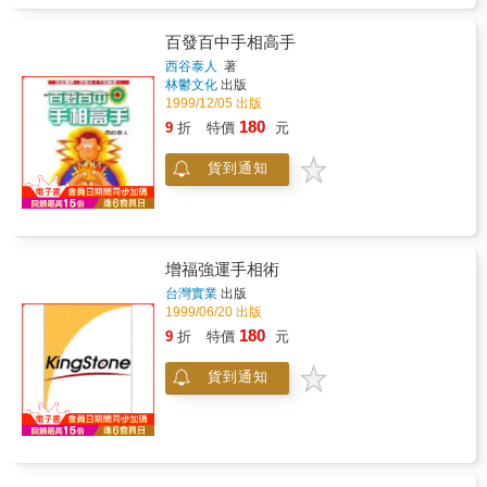
百發百中手相高手
西谷泰人
著
林鬱文化
出版
1999/12/05 出版
180
9
折
特價
元
貨到通知
增福強運手相術
台灣實業
出版
1999/06/20 出版
180
9
折
特價
元
貨到通知