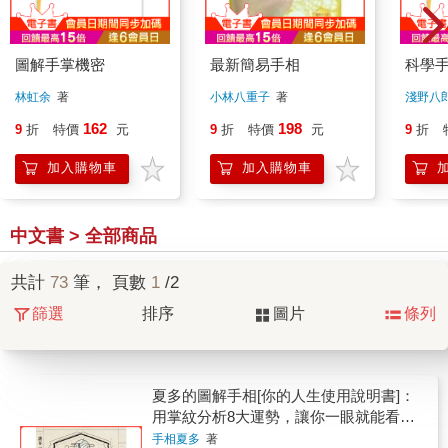
圖解手掌機密
最新簡易手相
科學
林虹余
著
小林八重子
著
淺野八
162
198
9
折
特價
元
9
折
特價
元
9
折
加入購物車
加入購物車
中文書 > 全部商品
共計
73
筆， 頁數
1
/2
篩選
排序
圖片
條列
夏多的圖解手相[你的人生使用說明書]：
用掌紋分析8大運勢，讓你一眼就能看透
感情、財富甚至是未來！【隨書附】快速
手相夏多
著