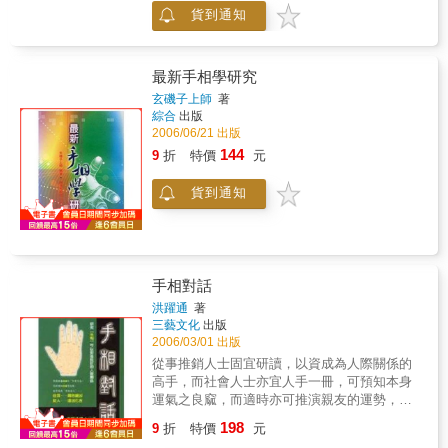
貨到通知
最新手相學研究
玄磯子上師
著
綜合
出版
2006/06/21 出版
144
9
折
特價
元
貨到通知
手相對話
洪躍通
著
三藝文化
出版
2006/03/01 出版
從事推銷人士固宜研讀，以資成為人際關係的
高手，而社會人士亦宜人手一冊，可預知本身
運氣之良窳，而適時亦可推演親友的運勢，成
為一位受歡迎的“命運諮詢師”。做好人際關係，
198
9
折
特價
元
以手相論述之，其效果最快速，因此，以論述