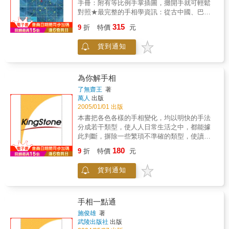
手冊：附有等比例手掌插圖，攤開手就可輕鬆
對照★最完整的手相學資訊：從古中國、巴比
倫、埃及、波斯、希臘、羅馬和西藏、阿拉
315
9
折
特價
元
伯、印度，到現代被科學地應用在心理學★了
解自己和他人的最佳入門書：含括所有想了解
貨到通知
的手相問題，揭發更多不可知的人生秘密
為你解手相
了無齋王
著
萬人
出版
2005/01/01 出版
本書把各色各樣的手相變化，均以明快的手法
分成若干類型，使人人日常生活之中，都能據
此判斷，摒除一些繁瑣不準確的類型，使讀者
能輕輕易易、順順利利地診斷自己和別人。
180
9
折
特價
元
貨到通知
手相一點通
施俊雄
著
武陵出版社
出版