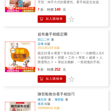
手型、伸手方式的重要性。看手相是交友捷徑
之一，易學而難精，很多人只知道一些皮毛即
140
7
折
特價
元
說得天花亂墜，少有新意。本書依古相學理
論，細說先天的天、地、人三主紋，以及後天
加入購物車
之天喜紋（事業線）、六秀紋、健康紋與放縱
線，兼介影響人際關係與運勢之副線、輔助
線，每條紋路都依其形態、起迄點、輔助線及
特殊符號仔細分析，學會之後即可「知己知
超有趣手相鑑定團
彼，百戰百勝」。例如欲知與某人有緣無緣，
田口二州
著
值不值得花心思繼續交往，可以先看自己，再
朵琳
出版
看對方的婚姻紋、天紋、地紋，包括副線與特
2011/01/19 出版
殊記號，即可心知肚明。又如想知道最近運
鑑定好運＆壞運？算命自己來！一次解開人生6
勢，可看人紋、天喜紋、地紋與六秀紋等。注
大祕密財運 × 戀愛 × 工作 × 學業 × 健康 × 人
意！掌紋會隨心態與作風而改變，朝積極、正
際運勢占卜 + 掌紋全圖解，一查就懂的手相入
向努力就可開運！附：『三分鐘手相秘笈』子
門書！實用度絕對100%！你是哪一派？輕鬆共
252
書，隨身攜帶最方便！
9
折
特價
元
享派 財運 / 戀愛 / 工作 / 學業 … → 配合目的
占卜GO！認真鑑定派 生命線 / 智慧線 / 感情線
加入購物車
… → 如何找線GO！拋開艱澀難懂的手相，看
手相一點也不難！什麼手相會漏財？戀人愛劈
腿？戀情桃花開不開？朋友同事中誰是貴人或
小人？擔心健康，爆肝指數上升中？ 本書跳脫
陳哲毅教你看手相技巧
傳統手相教學，直接切入你生活中最關心的話
陳呂得
著 、
陳哲毅
著
題：財運 × 戀愛 × 工作 × 學業 × 健康 × 人際
進源
出版
以「輕鬆共享派」、「認真鑑定派」兩種占卜
2009/08/10 出版