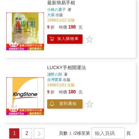
最新簡易手相
小林八重子
著
大展
出版
1998/11/12 出版
198
9
折
特價
元
加入購物車
LUCKY手相開運法
淺野八郎
著
台灣實業
出版
1998/11/01 出版
180
9
折
特價
元
貨到通知
1
2
頁數
1
/2
移至第
頁