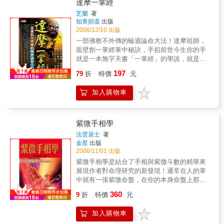
達摩一掌經
芝蘭
著
知青頻道
出版
2006/12/10 出版
一部佛教不外傳的輪迴論命大法！達摩祖師，
面壁創一掌經掌中秘訣，手掐前世今生你的手
就是一本無字天書「一掌經」的學說，就是讓
我們學習如何認知那個我們一直在輪迴中帶著
197
79
折
特價
元
生生世世的黑盒子，我們要在當下直接療癒已
經固化並且操縱我們此生命運的性格，我們的
加入購物車
所有行為把我們束縛在人世間永無止境的輪迴
裡。從你接觸這本書開始，正是轉變的契機，
現在的生活方式，正在決定我們整個未來。當
達摩在梁武帝時代來到中土時，中國的佛學已
紫微手相學
是盛世。達摩在少林寺面壁的九年間，出家為
法雲居士
著
僧的人更是絡繹不絕！但事實上，並不是每個
金星
出版
人都適合出家修行的。於是達摩傳授了這個一
2006/11/01 出版
掌經的方法，來得知此人是否有佛道因緣。達
紫微手相學是結合了手相與紫微斗數的精華來
摩一掌經是以12生肖來定宮位，以佛法六道
展現作者對命理研究的新發現！通常在人的掌
（佛道、仙道、人道、阿修羅道、地獄道以及
中就有一張紫微命盤，在你的本身命盤上那些
畜牲道）原則分類。以人的出生年/月/日/時推
宮弱，也會在你的手掌中會有一些特殊現象。
360
出落於哪一道。大致可以測出一個人的前世，
9
折
特價
元
命盤中那些宮位強，也會在手相中有明顯的形
延伸至這世中的性格是留在哪一道的頻率？要
與象出現。那些命格的人手大？那些命格的人
做什麼功課？以推斷此生的命運。「一掌經」
加入購物車
手小？手的大小又代表那些含意？會影響人的
的學說，就是讓我們學習如何認知那個我們一