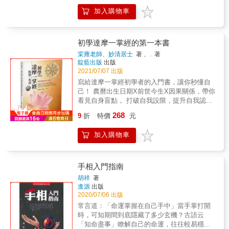
開爛桃花•算出結婚的年紀•預防血光之災•投入
加入購物車
適合的工作
初學達摩一掌經的第一本書
寀雍老師、妙清居士
著 、
.
著
靛藍出版
出版
2021/07/07 出版
寫給達摩一掌經初學者的入門書，讓你秒懂自
己！ 農曆出生日期X前世今生X因果關係，帶你
看見自身盲點， 打破自我設限，提升自我認
知，帶你覺察生命課題背後的含意， 破解人生
268
9
折
特價
元
階段的課題，幫助你更了解自己，讓你活出完
整的自我！ 達摩一掌經為計算前世今生的工
加入購物車
具，藉此得知各階段課題的因果關係，並了解
自我盲點，讓自己的人生更加圓滿。 {達摩一掌
經是什麼？} 達摩一掌經又名一掌經、達摩一掌
金，只須透過農曆出生日期，就可以看出一個
手相入門指南
人的習性、性格特質、人生際遇、生命課題
胡祥
著
等，也能從中得知前世今生的因果關係。 {六道
進源
出版
十二星是什麼？} 它以「佛道、仙道、修羅道、
2020/07/06 出版
人道、畜生道、鬼道」做為區分，並各自分為
常言道：「命運掌握在自己手中」當手掌打開
兩種星位，進而呈現出自身盲點，以及在人生
時，可知期間到底隱藏了多少玄機？古語云
各階段須學習的課題。 ＊隨書贈送達摩一掌經
「知命盡事」瞭解自己的命運，往往較易穩住