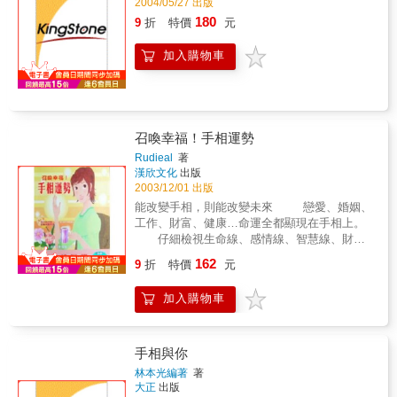
2004/05/27 出版
180
9
折
特價
元
加入購物車
召喚幸福！手相運勢
Rudieal
著
漢欣文化
出版
2003/12/01 出版
能改變手相，則能改變未來 戀愛、婚姻、
工作、財富、健康…命運全都顯現在手相上。
仔細檢視生命線、感情線、智慧線、財運
線、障礙線…未來的運勢可以據此加以調整。
162
9
折
特價
元
手相是隱藏著知曉現在狀態及未來命運的
「魔法鏡」手相能映照出過去、現在和未來，
加入購物車
如果你對現在的人生不甚滿意，只要改變生活
方式，手相隨即會跟著改變。 生活在充滿
愛的人，他的手相會反映出現在的溫暖幸福及
後續的明朗未來。 相反地，過著放蕩形骸
手相與你
生活的人，就會反映出現荒唐的心及隨著而來
林本光編著
著
的麻煩和嚴苛的未來。 手相會呈現每個人
大正
出版