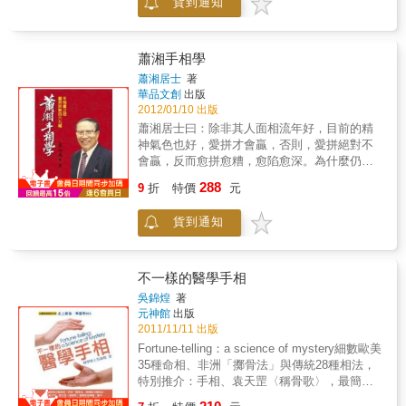
貨到通知
勢，減少劣勢，經營出一片屬於自己的幸福光
景。手相已被廣泛運用於法學、醫學、遺傳
學、心理學及人類學等各個領域，它是解開人
類生命之謎的鑰匙。★掌中見命運線索：十指
蕭湘手相學
連心，心與手正如腦與手一樣，其所思所想、
蕭湘居士
著
所癢所疼、所悲所喜等情緒，都是相互溝通、
華品文創
出版
相互聯結的。手相中的智慧，便是源於生命中
2012/01/10 出版
的智慧，猶如「性格決定命運」的道理一樣，
蕭湘居士曰：除非其人面相流年好，目前的精
即使現在已至科技時代，但手相的命定理論，
神氣色也好，愛拼才會贏，否則，愛拼絕對不
卻愈形被認同和重視。
會贏，反而愈拼愈糟，愈陷愈深。為什麼仍有
人高喊愛拼才會贏呢？那只是政客們用來鼓動
288
9
折
特價
元
群眾，勇往直前的神話，或是長輩們用來鼓勵
晚輩的慰勉話。做生意的人，千萬不能相信
貨到通知
「愛拼才會贏」這句沒有經過大腦的廢話。做
生意的人應該先認識自己的健康、智慧、個性
三者，那些年歲會發生生理短路現象，以及自
己的學識才能有那些優點和缺點，然後訂定適
不一樣的醫學手相
當的營業目標和計劃，既不貪多強求，也不僥
吳錦煌
著
倖冒進，但克盡人事盡其在我，才不致大走迂
元神館
出版
迴路而失敗僨事後悔。（註：做生意以外的人
2011/11/11 出版
準此詮釋）
Fortune-telling：a science of mystery細數歐美
35種命相、非洲「擲骨法」與傳統28種相法，
特別推介：手相、袁天罡〈稱骨歌〉，最簡易
而準確。書中詳述體相、手型、掌丘、紋路、