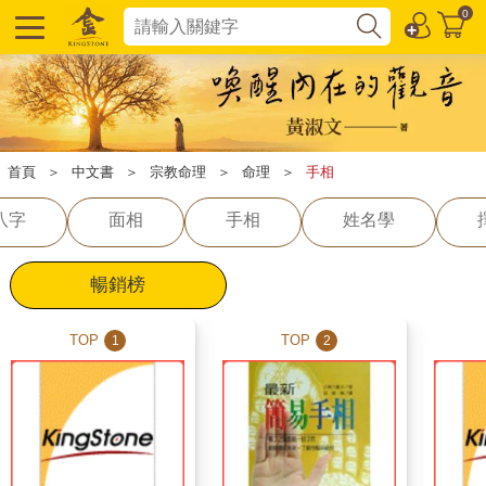
0
首頁
＞
中文書
＞
宗教命理
＞
命理
＞
手相
八字
面相
手相
姓名學
暢銷榜
TOP
TOP
1
2