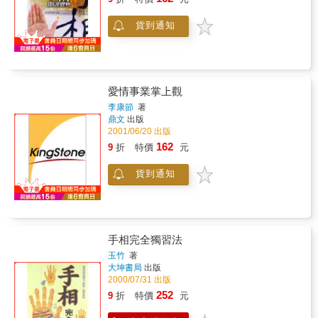
貨到通知
愛情事業掌上觀
李康節
著
鼎文
出版
2001/06/20 出版
162
9
折
特價
元
貨到通知
手相完全獨習法
玉竹
著
大坤書局
出版
2000/07/31 出版
252
9
折
特價
元