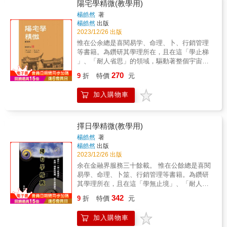
書日:『朱雀源于生氣， 派于未盛，朝以大旺，
陽宅學精微(教學用)
& ★來自東方的魔法：四神風水 在遠古時代，
澤將衰。流于謝，以返不絕。』朱雀穴前水
楊皓然
著
古人將方位定義出東南西北，以及對應四方位
也，源于生氣者，水從長生 發源，派于未盛
楊皓然
出版
的守護神獸&mdash;&mdash;青龍、白虎、朱
者，合水過沐浴、冠带、臨官位也。于大，澤
2023/12/26 出版
雀、玄武，據說具有驅邪、避災、祈福的作
將衰者，于旺，衰于鄉。 故向必朝旺、衰二向
惟在公余總是喜閱易学、命理、卜、行銷管理
用。 & 「風水」其實是先人傳承下來的古老智
也&middot;流謝者，去于病、死、、絕也 精義
等書籍。為鑽研其學理所在，且在這「學止梯
慧，也是足以改變你生活的簡易魔法
篇日:『龍以脈為主。穴以向為尊。水以向而
」、「耐人省思」的領域，驅動著整個宇宙奥
&mdash;&mdash;只要做到「四神相應」，我
定。向以局而分。又日『來路看四生。坐下 看
秘是我研究的主要動機。繼而師承吴明修、熊
們就能打造幸運體質，讓豐沛能量為你締造人
270
四絕。局內看三合。向上看双金』 此言龍穴吉
9
折
特價
元
琬教授饰 學者社会贤達人士，並参與無數學術
生奇蹟。 & ★讀懂靈魂使命，打造你的生命藍
凶在水。而水之吉凶又在向也。向所以配龍而
講座一窺天、人、地奥妙與應用，並於二00九
圖 每個人都有屬於自己的生命密碼，當你深入
收水。 善立向者。必當審明堂水路形局之宜者
加入購物車
年完成《邵场 象數易學研究》一碩士論文。 易
挖掘自身的本質，就能從自己的特點著手，讓
而立。不得貪形局而失真向。當以理氣以求真
有八卦。宅有八方。 陽宅學分有：「東四宅、
風水順應你的特質、幫你「造氣旺運」，最終
向也。 玄空論斷首重『巒頭」『理氣』『三水
西四宅」。一宅不利改門則利，一室不吉改房
活成自己喜歡的樣子，迎向豐盛美好的未來。
法』為輔。有巒頭無理氣不:有理氣無巒頭不
門 則吉。開門移床依其尺寸吉」也。陽宅先看
& 四神屬性 ╳ 28星宿人格分析 ╳ 天生幸運方
擇日學精微(教學用)
驗。『巒 頭、理氣』一為有形，一為無形。
大門、次看主房門、三則灶也。東四命宜居东
╳ 天生幸運日 ╳ 年運占卜 & 經由八字測算，
楊皓然
著
『巒頭』指山形之走勢『理氣』乃言天理之氣
四宅 西四命官居西四宅。命屋相合，財丁#。
只要找出對應的四神屬性與星宿，便能取得最
楊皓然
出版
場。有形就有氣。 山管人丁，水管財。坐有靠
如屋難遷移，一室之內尚有二十四方位，按其
適合你的年度重點布局，還能透過易經占卜幫
2023/12/26 出版
山，前有灣水，兩側扶手。山不宣陡峻，水不
方位改 、移床，即可趨吉避区。故分房安床、
你精準描繪未來一年的運勢藍圖，讓你事業
余在金融界服務三十餘載。 惟在公餘總是喜閱
宣急流，乃可稱之為好的地理。 「五術」可調
門户爐灶、位移改、子嗣折損、婚姻成敗、疾
運、愛情運、金錢運一手掌握，協助你找到最
易學、命理、卜筮、行銷管理等書籍。為鑽研
是一部「診斷學」「它」診斷「人生旅程」的
病挽救、災禍 預防、讼獄避免：等實為居家住
能強強結合的風水布局。 & 打造出符合個人運
其學理所在，且在這「學無止境」、「耐人省
吉凶。 「學」可調是一部「診斷學」「它」診
所辦公的重要課題。 唐朝大堪與家楊筠松(楊公
勢重點的好運風水賓果連線，讓你順應風水輪
思」的領域，驅動著整個宇宙奧秘是我研究的
斷「人體健康」的盛衰。 「五術」一詞・究竟
342
救貧) 『震巽坎離是一家，西四宅爻犯他，若還
流轉，年年越過越精彩！ & ►獨家隨書風水好
9
折
特價
元
主要動機。繼而師承吳明修、熊琬教授等學者
是「迷信」或者是「科學」？ 「醫學」一詞・
一氣修成象，子孫與盛定榮華。」 又日： 「乾
禮，只送不賣！ & 【雨揚老師精心設計開發】
社會賢達人士，並參與無數學術講座一窺天、
究竟是「科學」或者是「迷信」？ 其時，兩者
坤良兌四宅同，东西卦交不可違，誤將他卦一
★全方位守護‧四神牌卡 玄武、青龍、白虎、朱
加入購物車
人、地之奧妙與應用。 「擇日」一詞乃「再造
皆是經由人類不斷的「付出代價」不斷的「經
屋，人口傷亡禍必。 而如是：乃以人命配八
雀，四神無敵守護。 可施作簡易風水布局、簡