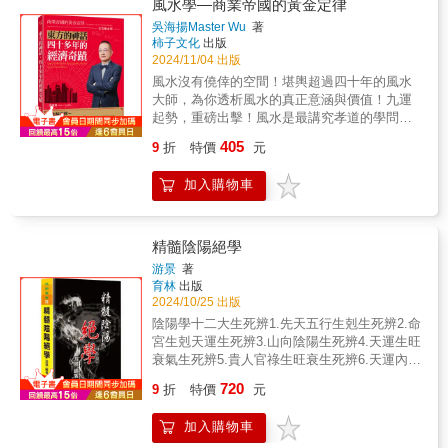
風水學—商業帝國的黃金定律
之道瞭如指掌，可以名自為謀，不煩再求教於
吳海揚Master Wu
著
自誤誤人之俗地師矣。
柿子文化
出版
2024/11/04 出版
風水沒有僥倖的空間！堪輿超過四十年的風水
大師，為你透析風水的真正意涵與價值！九運
起勢，重磅出擊！風水是最講究孝道的學問；
好風水也會帶來好運氣；風水沒有僥倖的空
405
9
折
特價
元
間……吳海揚老師將更深入探討玄空風水的內
涵與價值，藉由眾多的真實案例，以及風水大
加入購物車
師超過四十年的精實研究和經驗，要讓你我真
正透徹什麼才是好風水！◆風水是「富人講究
窮人將就」，有學問、有知識的人就是富人。
◆只有住在富貴線上的房子，才能富貴一輩
精髓陰陽絕學
子！◆起造房宅或安葬先人的陰宅，也講究時
游景
著
令喔。◆風鈴是不可以隨便掛的！◆財位是補
育林
出版
充正能量思維的地方。但是，每一間房子的財
2024/10/25 出版
位可都不一樣！◆風水氣運已進入九運，所以
陰陽學十二大生死辨1.先天五行生剋生死辨2.命
不要用八運的好運，來看待九運的歹運。想要
宮生剋天運生死辨3.山向陰陽生死辨4.天運生旺
扭轉生命的契機，對風水學要有基本的認知！
衰氣生死辨5.貴人官祿生旺衰生死辨6.天運內外
人生的轉變，有時候就在一念之間，就好比你
局生旺衰氣生死辨7.本命生旺衰氣生死辨8.仙命
720
內心的世界改變了，你所看見的外在的境界也
9
折
特價
元
生旺衰氣生死辨9.控制胎兒性別生死辨10.高山
就隨之改變了。很多人在一生中倘若有機會發
來龍三叉會氣生死辨11.天地人生死辨12.龍水出
富，往往就在幾年當中轉運，其中最重要的因
加入購物車
煞生死辨
子就是「內在的思維」的轉變，並且也要懂得