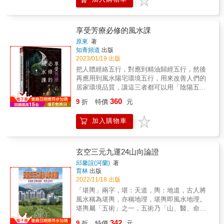
牲，因果業報遠離：一句感恩，代替念經。 本
書特色 23個主題項目 286則QA 200多張照片 &
享受芳療必修的風水課
原來
著
知青頻道
出版
2023/01/19 出版
把人體經絡五行，對應到精油歸經五行，然後
再應用到風水陽宅環境五行，用來改善人們的
居家環境品質，讓這三者都可以用「陰陽五
行」的道理。 陽宅有五行調整空間能量波，既
360
9
折
特價
元
然人體、動物、植物造型等都有五行，那麼植
物精油必然有五行，看遍各家精油五行，歸類
加入購物車
幾乎沒有相同的，處於各說各話的情況。 這時
候就必須找一個標準了，既然中醫有五行，而
且是對人體各器官的改善有實質的助益，要判
定精油的五行，應該去瞭解它們所含的芳香族
玄空三元九運24山向論證
化學物質對於人體的作用效果，相對於中醫是
邱馨誼(河蘭)
著
歸入哪一個經脈，這樣將精油歸入五行才對我
育林
出版
們人體有實際上的改善。 &
2022/11/18 出版
「堪輿」兩字，堪：天道，輿：地道，古人將
風水稱為堪輿，亦稱地理，堪輿即風水地理。
堪輿屬「五術」之一，五術乃「山、醫、命、
卜、相」是也。其中「山」即是指「堪輿」。
342
9
折
特價
元