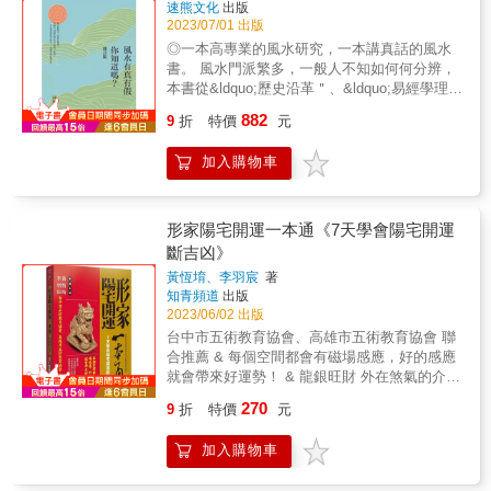
速熊文化
出版
2023/07/01 出版
◎一本高專業的風水研究，一本講真話的風水
書。 風水門派繁多，一般人不知如何何分辨，
本書從&ldquo;歷史沿革＂、&ldquo;易經學理＂
及&ldquo;風水要素＂、&ldquo;實務操作＂看風
882
9
折
特價
元
水門派的真偽，引經據典，說理印證，教您一
眼看穿幻象，學到真正有用的風水，為自己創
加入購物車
造貴人與優勢。 &
形家陽宅開運一本通《7天學會陽宅開運
斷吉凶》
黃恆堉、李羽宸
著
知青頻道
出版
2023/06/02 出版
台中市五術教育協會、高雄市五術教育協會 聯
合推薦 & 每個空間都會有磁場感應，好的感應
就會帶來好運勢！ & 龍銀旺財 外在煞氣的介紹
與化解方法 內部煞氣的介紹與化解方法 開運制
270
9
折
特價
元
煞品介紹與化解方法 & 列舉一九三種不符自然
法則的陽宅佈局，用人人都看得懂的方式學刑
加入購物車
家陽宅理論。 &