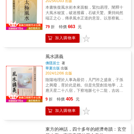
2025/01/03 出版
以方便配合本書出版的時代（西元 2024 年為九
本書恢復風水術本來面貌，緊扣易理。闡釋十
運的第一年），以利讀者瞭解、推理與運用。
大風水秘笈，破迷撥霧，石破天驚。秉持純然
端正之心，傳承風水正道的意旨。以形察氣，
避禍，求福，靈驗。一學就會，簡單，務實，
663
79
折
特價
元
自通。在遠古時代，人類為了生存的本能，擇
穴而居、棲樹而居、架木而居。為了躲避自然
加入購物車
界所造成的一切災害，人類不斷探索建立適合
居住的住宅。它不僅是人類防衛的最終堡壘，
繁衍生命的中心，而且也是智慧醞釀的溫床。
這種智慧的積累便是風水學的萌芽。傳至現
風水講義
代，偽術橫流，部分不學無術的江湖人，把風
佛隱居士
著
水術吹得神乎其神：風水師可以扭轉乾坤、可
華夏出版
出版
以奪天地之造化、可以令人起死回生、可以扭
2024/12/06 出版
轉國運……讓人感到風水神秘莫測，導人走入
陰陽地理於人事為最切，凡門祚之盛衰，子孫
迷信之途。其實風水是一門很平實的環境學，
之興廢，胥於此是賴。但是先賢創造地學，上
風水學的意義就是幫助人們避禍求福，簡單、
應天星二十八宿，下察地脈七十二龍，吉凶藏
務實、靈驗，既不高深，也不神秘，更不是迷
於八卦，禍福寓於干支，意深旨奧，不能為淺
405
信。《太極風水》就是這樣的一部寶典，現僅
9
折
特價
元
見寡聞者道也。作者自言：余實悲憫世人之陰
存於民間少數風水士之中，口口相傳，並沒有
受其禍，不忍坐視，爰特博采群言，甄經毖
流行於世。現正值九運來臨，五術即將風行天
加入購物車
緯，辭句冗長者刪之，語意深晦者釋之，闡發
下之際，半桶水編輯這本《太極風水》，旨在
理氣精微，翼註羅經作用集成若干卷，名之曰
正本清源，弘揚中華民族優秀文化，使這一從
《風水講義》，語句賅括淺顯，容易透解，可
古流傳至今的寶貴遺產發揮其真正的作用，助
資實用，與坊間刊行之地理書截然不同，世之
東方的神話，四十多年的經濟奇蹟：玄空
力人們走向平安幸福。
讀者苟能自始至終悉心披閱一過，則卜宅卜葬