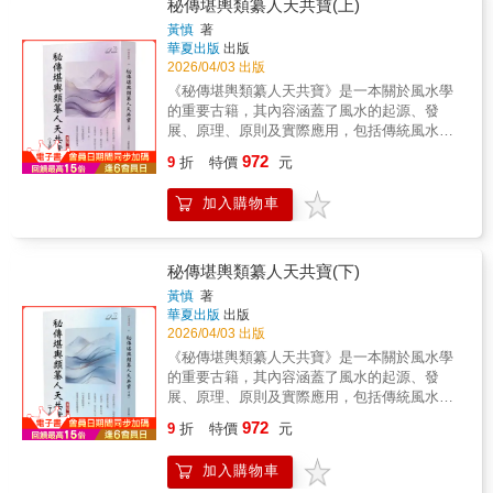
要」的整體架構。 本書提出「空間調頻」的現
秘傳堪輿類纂人天共寶(上)
改變房間，就是最快改變人生的方法。【本書
代風水觀，強調家不只是物件的堆疊，而是與
黃慎
著
特色】1. 吸引力法則的「空間實踐版」將抽象
人互動的能量場 。作者將繁複的古老智慧轉化
華夏出版
出版
的宇宙法則，轉化為日常可執行的空間方法。
為簡約的實踐法，以屏風、沙發等九種日常物
2026/04/03 出版
2. 100個立即可執行的具體行動從整理、擺設到
件為「點」，透過五行邏輯串聯成「線」與
《秘傳堪輿類纂人天共寶》是一本關於風水學
生活細節，打造讓好事發生的環境。3. 空間×心
「面」，指導讀者如何藉由形狀、顏色與材質
的重要古籍，其內容涵蓋了風水的起源、發
理×行動的完整邏輯從環境影響心境，進而改變
調整居家頻率。這不只是關於佈局的指南，更
展、原理、原則及實際應用，包括傳統風水、
選擇與人生流動。4. 案例＋經驗實證，降低玄
是一場關於安頓身心的生活練習，讓每個人都
金鎖玉關、三合風水、玄空風水等流派的理論
學距離降低玄學距離，兼具可讀性與實用性。
972
能在不改動格局的前提下，為自己打造一個溫
9
折
特價
元
與實踐。該書由明代黃慎仲輯錄，共十二卷，
暖、穩定且充滿正向能量的安適之宅。一場從
按門類編排，內容豐富，包括「經、傳、論、
居家物件走向身心安頓的空間調頻之旅——新
加入購物車
狀、書、記、篇、說、詩、賦、歌、訣、問
看見家中每一件日常器物，如何承接你的情
答、雜錄、辨、斷、穴法、葬法、序、表」共
緒、關係與生活節奏。
二十目。書中不僅詳細闡述了風水的基本概念
和原理，還強調山水形勢與建築佈局的協調，
秘傳堪輿類纂人天共寶(下)
地理環境與陰陽五行的配合，以及「天地人」
黃慎
著
的三才學說。
華夏出版
出版
2026/04/03 出版
《秘傳堪輿類纂人天共寶》是一本關於風水學
的重要古籍，其內容涵蓋了風水的起源、發
展、原理、原則及實際應用，包括傳統風水、
金鎖玉關、三合風水、玄空風水等流派的理論
972
9
折
特價
元
與實踐。該書由明代黃慎仲輯錄，共十二卷，
按門類編排，內容豐富，包括「經、傳、論、
加入購物車
狀、書、記、篇、說、詩、賦、歌、訣、問