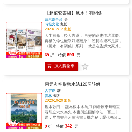
命之意」，亦即一個新的契機、新生命的開
驗累積」，然後經過「統計數字」所得 到的
卦、吉凶梅吝、趨吉避凶也。 「五術」可謂是
易占卜，隨身帶著走，好運隨時享有！ & ★四
始。如開市、開光、酬神、喬遷、祈福、旅
「證明與結果」而進入了「科學領域」。當然
一部「診断學」，「它」診斷「人生旅程」的
神天地魔法書APP小卡 （※每本書均配有一張
行、書桌、辦公桌如何慎重選擇日課，納人
以目前社會氛開「五術命理」一詞給人們的想
【超值套書組】風水！有關係
吉凶。 「醫學」可謂是一部「診斷學」，
專屬小卡及序號，限單人使用一次） 專屬序號
祿、馬、貴人並配合三奇、三門以納百福、趨
像空 間仍是錯綜複雜。筆者亦深深體會到從古
緯來綜合台
著
「它」診斷「人體健康」的盛衰。 再說- 「五
與測算教學，測驗你屬於哪個星宿人物？ APP
吉避凶、諸事順利圓滿，宜善加運用造福矣。
至今「術士」與「學術」總是介於平行微妙之
時報文化
出版
術」一詞：究竟是「迷信」或者是「科學」
在手，事業布局＋居家布局＋天生幸運方輕鬆
「五術」可謂是一部「診斷學」，「它」診斷
間，實感憾矣！ 《周易》序日:「知所謂卦爻象
2023/12/12 出版
「醫學」一詞：究竟是「科學」或者是「迷
指引。 跟著APP指示走，讓好運不斷與你連
「人生旅程」的声凶。 「醫學」可謂是一部
象之義，而不知所卦爻象象之用，亦非易
天生有命，後天靠運， 再好的命也怕壞運磨、
信」 其實，兩者皆是經由人類不斷的「付出代
線！ &
「診斷學」，「它」診斷「人體健康」的盛
也。」筆者認為「術士」 與「學術」是該多作
再糟的命也能靠好運翻身！ 逆轉命運不是夢，
價」不斷的「經験累積」，然後經過「統計數
衰。 再說： 「五術」一詞：究竟是「迷信」或
些交流以之相互激盪，如是這樣對於《命學未
《風水！有關係》系列， 就是在告訴大家其實
字」所 到的「證明與結果」而進入了「科學領
者是「科學」？ 「醫學」一詞：究竟是「科
來之發展，將是一大貢獻且具為有意義。 &
只要懂得運用風水， 不論職場、桃花、財運、
域」。常然以目前社會氛圍「五術命理」一詞
690
學」或者是「迷信」？ 實則，兩者皆是經由人
69
折
特價
元
學業、創業都能夠風生水起； 無論你身處什麼
給人們的想像空 間仍是錯綜複雜。筆者亦深深
類不斷的「付出代價」不斷的「經驗累積」，
樣的顛簸，都能把它變成寬闊平坦。 史上唯一
體會到從古至今「術士」與「學術」總是介於
然後經過「統計數字」所得到的「證明與結
加入購物車
黃金陣容《風水大哥》謝沅瑾、《風水一哥》
平行徵妙之間，實感憾矣 !《周易》序日：「知
果」而進人了「科學領域」。當然以目前社會
詹惟中、《風水阿湯哥》湯鎮瑋、《保庇天
所謂卦爻象象之義，而不知所謂卦交象象之
氛圍「五術命理」一詞給人們的想像空間仍是
后》王彩樺、《臺灣好媳婦》佩甄攜手合作，
用，亦非易也。」筆者認為「術士 」與「學
錯綜複雜。筆者亦深深體會到從古至今「術
為大家解決風水問題，讓你一次一套三本掌握
術」是該多作些交流以之相互激盪，如是這樣
兩元玄空形勢水法120局註解
士」與「學術」總是介於平行微妙之間，實感
自己的人生好運！ ＊認真照著做，風水生好運
對於《命學》未來之發展，將是一大貢獻且具
古宗正
著
憾矣！ 《周易》序日：「知所謂卦爻彖象之
＊ 1.上班族要看：脫離社畜人設，高薪入袋不
為有意義。 &
育林
出版
義，而不知所謂卦爻彖象之用，亦非易也。」
是夢。 2.創業人要看：一路暢通，業績蹭蹭往
2023/10/20 出版
筆者認為「術士」與「學術」乃是該多作些交
上漲。 3.找良伴要看：好桃花路上，轉角遇見
鑑水歌曰： 龍為根本水為用 兩者原來無輕重
流以之相互激盪，如是對於《命學》未來之發
那個他，戀愛結婚順順走。 4.父母更要看：替
尋龍立穴水為先 本書所註圖解水法一百二十
展，將是一大貢獻且具有深遠意義。 &
子女把關風水布局，姻緣、學業、功名都順
局，局局盡合河圖洛書天機之秘，歷代先師不
遂。 5.子女也要看：自己元氣滿滿，父母康健
肯明言，今因緣俱足之時，公開享惠有緣讀
342
保平安。 本書特色 三本書包含十大寶典： 一‧
9
折
特價
元
者，願能有所助益進而實用。 &
租屋、買房必知風水 二‧職場辦公室該怎麼擺設