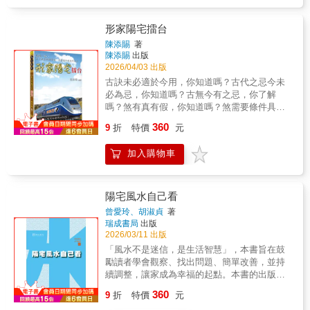
答、雜錄、辨、斷、穴法、葬法、序、表」共
二十目。書中不僅詳細闡述了風水的基本概念
和原理，還強調山水形勢與建築佈局的協調，
形家陽宅擂台
地理環境與陰陽五行的配合，以及「天地人」
陳添賜
著
的三才學說。
陳添賜
出版
2026/04/03 出版
古訣未必適於今用，你知道嗎？古代之忌今未
必為忌，你知道嗎？古無今有之忌，你了解
嗎？煞有真有假，你知道嗎？煞需要條件具足
才會產生影響，才會有殺傷力， 你知道嗎？避
360
9
折
特價
元
煞用品未必能化煞，你知道嗎？旺財用品是安
慰劑居多，你知道嗎？你想知其然知其所以然
加入購物車
嗎？你想破迷悟真嗎？本書將滿足你的所需！
這是一本老少咸宜的陽宅書，是解惑和破迷的
良方。
陽宅風水自己看
曾愛玲、胡淑貞
著
瑞成書局
出版
2026/03/11 出版
「風水不是迷信，是生活智慧」，本書旨在鼓
勵讀者學會觀察、找出問題、簡單改善，並持
續調整，讓家成為幸福的起點。本書的出版，
將嘉惠無數對居家風水有興趣的讀者，使他們
360
9
折
特價
元
能輕鬆入門，進而掌握改善生活環境的智慧。