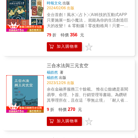
讓家溫馨好住，招財又納福。 & 本書透過三個
偽訣，更不用說眾多術士們的詭詐濫用……作
時報文化
出版
章節來加以說明，「CHAPTER 1 化解風水問
者以輕鬆卻深刻的筆調，藉由一篇篇真實故
2024/02/06 出版
題之前，你必須知道的觀念」即提供讀者對於
事，點出風水跟生活的密切關係及不容小覷，
全台首創！風水╳占卜╳AI科技的互動式APP
風水該有的正確觀念，以及了解那些暗藏於現
並苦口婆心的叮嚀你一定要知道的風水真相和
只要施展一點小魔法， 就能為你的生活創造巨
代居家的NG風水；「CHAPTER 2 關於居家風
眉角，以免白花錢、繞遠路。風水會考驗人
大的改變！ & 零動腦！零改動格局！只要一書
水的疑難雜症60+」集結現代人對現代格局風水
性，運用風水前你一定要擁有的正確心態！◆
在手、APP會用，就能為住家、辦公室聚氣催
疑問，透過一問一答方式，解開風水禁忌；
356
79
折
特價
元
無法分辨風水師的真假，寧願不用……◆別相
運，輕鬆打造專屬的不敗好運空間！ & 雨揚老
「CHAPTER 3 活用設計破解居家風水案例
信所有房子都能改，改不動的最好換一間！◆
師最專業實用的風水指南，讓你玩風水、顧風
100+」以空間格作為分類，藉由案例說明設計
加入購物車
好風水需要企圖心，最忌諱貪心。◆好風水是
水，生活就此順風順水！ & 「風水」一詞廣為
師如何巧用設計改善風水上的不適。 & 【本書
一項長期工程，不是看一次風水，就擁有一輩
人知，透過位置、方位、環境、陳設等交互關
特色】 ‧ 從現代住宅的角度切入，探討現今更
子的好風水。◆風水是種信仰，你有多重視
係，改變氣場及運勢，更是一門流傳已久的古
容易遇到的風水問題。 ‧ 揪出常見風水170個疑
它，它就能產生多大的成效！◆勿存僥倖心
老學問，探究天、地、人的和諧關係，蘊含著
三合水法與三元玄空
難問題，輕鬆找查解開滿滿的疑惑。 ‧ 將風水
理，就算租屋也要愛惜房子、重視風水。◆惟
人的智慧。雨揚老師借四神之力，及二十八星
知識以文字搭配圖例做說明，變得淺顯易懂又
楊皓然
著
有表現出相信風水的決心，才有緣得到大大的
宿元素，帶領讀者了解風水運用上的諸多眉
楊皓然
出版
好讀。 &
福氣……如何正確運用風水，甚至讓好風水的
角，以及更符合現代社會需求的風水新解。 &
2023/12/26 出版
效果持續下去……，其實，這成功的第一步正
普羅大眾可能並不熟悉四神在中國風水運用上
余在金融界服務三十餘載。 惟在公餘總是喜閱
掌握在我們自己的手上。很多人對風水都有錯
有諸多用途，二十八星宿在占卜、中國占星上
易學、命理、卜簽、行銷管理等書籍。為鑽研
誤的認知、期待與心態，這不只會使你容易上
也大有用處。 & 雨揚老師為此特地規劃了這本
其學理所在，且在這「學無止境」 「耐人省
當受騙，也可能削弱好風水帶來的正面影響。
「閱讀+AI輔助」的全新概念趣味風水書！就像
思」的領域，驅動著整個宇有奥秘是我研究的
其實，風水是考驗人性的，先是考驗你的疑
270
一本遊戲攻略，結合二十八星宿元素，讓每一
9
折
特價
元
主要動機。繼而師承吴明修、熊琬教授等學者
心，再往一層就是考驗你的決心，最後才是考
位讀者皆可透過獨家算式，得到對應的二十八
社會贤達人士，並多與無數學術講座一天、
驗感恩的心……，因此，在找風水師或自行運
星宿代表人物性格及優劣勢分析，甚至能為你
加入購物車
人、地之奥妙與應用，並於二00九年完成《邵
用風水前，都別忘了檢查一下自己的心喔！好
分析個人專屬年運，以幸福陽宅格局為基礎，
氏象數 易學研究》碩士論文 千里風水，一向之
風水值得勇敢追求！讓錢和機會自動來找你！
再對應九宮飛星，結合「四神造氣」新概念，
間.立旺向，以方為源，旺方立向，方為出口。
教你譜出個人年度的居家職場四神布局攻略！