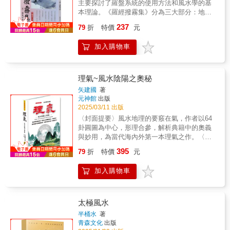
主要探討了羅盤系統的使用方法和風水學的基
本理論。《羅經撥霧集》分為三大部分：地盤
正針、天盤縫針和人盤中針。其中，地盤正針
237
79
折
特價
元
部分詳細闡述了風水師如何通過羅盤的地盤正
針原理來辨別方向，並利用這些原理和方法進
加入購物車
行風水佈局。
理氣~風水陰陽之奧秘
矢建國
著
元神館
出版
2025/03/11 出版
〈封面提要〉風水地理的要竅在氣，作者以64
卦圓圖為中心，形理合參，解析典籍中的奧義
與妙用，為當代海內外第一本理氣之作。〈推
介本書〉本書內容的理論依據， 依恩師潘養和
395
79
折
特價
元
老夫子（ 西元 1916-2015 年），上課的用書與
筆者的筆記為準，同時也包含恩師口述的修正
加入購物車
與舉例。其他文獻部分，參考百度百科。本書
只論述與提倡本門的學說，不批評其他學派，
故文獻中凡感嘆善惡等文字，皆不便摘錄引
用。有關河洛先後八卦及天文，可參筆者 2023
太極風水
年新版的《易道醫義》相關部分。有關風水生
半桶水
著
氣學說的原理與山水龍形家，可參作者 2019 年
青森文化
出版
《龍經》相關的部分。書中多舉九運例說明，