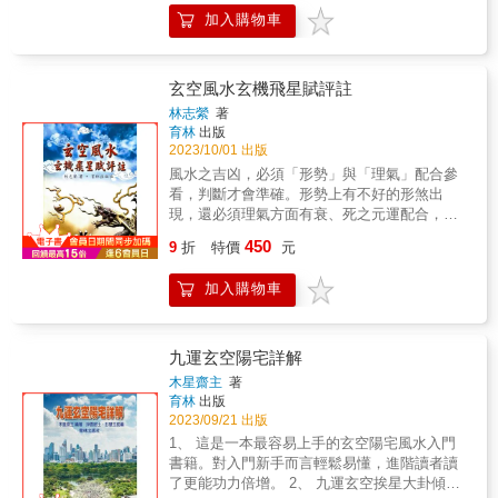
布局 三‧居家擺設、植栽、家具、家電怎麼選、
加入購物車
怎麼擺就能心想事成 四‧完整的風水寶物、開運
方法究竟有哪些 五‧招喚好桃花，良緣或事業好
夥伴、貴人扶持通通撲面而來 六‧最狂店面風
玄空風水玄機飛星賦評註
水，財源滾滾進 七‧全書不需大動土木，簡易操
林志縈
著
作及可成就好運風水 八‧收錄風水名詞大全，面
育林
出版
對風水不再懵懂無知 九‧數百張現場現場風水堪
2023/10/01 出版
輿，一看就知道大師的明白 十‧詳解帝王之學，
風水之吉凶，必須「形勢」與「理氣」配合參
超過三十種各種開運密法，讓你有求必應 &
看，判斷才會準確。形勢上有不好的形煞出
現，還必須理氣方面有衰、死之元運配合，互
相激發，其「凶」的效應才會顯現。 一般對於
450
9
折
特價
元
風水理論有興趣並且剛開始接觸的朋友，大多
會從認識外在的形煞入手，比較簡單易懂，這
加入購物車
類的書籍和媒體資訊也比較多，不過就有可能
犯了上述見樹不見 林，自己嚇自己的毛病。本
書寫作的目的，是希望提供讀者對於風水「理
氣」這個領域有個接引入門的工具，本書以目
九運玄空陽宅詳解
前應用較廣、準驗度較高的玄空風水學理論依
木星齋主
著
據，用淺顯易懂的文辭將古書中艱澀隱晦的各
育林
出版
項法則一一分析解釋，條理分明，並輔以圖表
2023/09/21 出版
幫助理解。
1、 這是一本最容易上手的玄空陽宅風水入門
書籍。對入門新手而言輕鬆易懂，進階讀者讀
了更能功力倍增。 2、 九運玄空挨星大卦傾囊