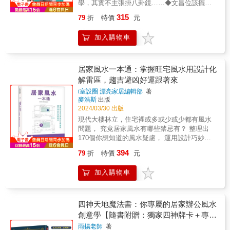
學，其實不主張掛八卦鏡……◆文昌位該擺的
不是書桌，你應該讓孩子從小就睡在文昌位。
315
79
折
特價
元
◆小心！大門或出入口開在龍邊不一定大吉，
有時還可能招禍！◆比起冰箱有沒有對爐火、
加入購物車
開門見不見灶，爐火在家中哪個方位更重
要……◆「避刀煞」是風水古籍中的「偽
訣」，影響其實並不大。還在想哪裡要放貔貅
和聚寶盆、擔心屋樑壓床頭怎麼改、猶豫房門
居家風水一本通：掌握旺宅風水用設計化
可不可以對房門？是時候拋開這些無關緊要的
解雷區，趨吉避凶好運跟著來
細枝末節，好好運用真正的風水了！《大師風
i室設圈 漂亮家居編輯部
著
水──住對房子，富貴一輩子》是本少見的誠實
麥浩斯
出版
風水告白，不只分享玄空風水學的偉大及其對
2024/03/30 出版
家道的巨大影響，作者還以他三十年看宅生涯
現代大樓林立，住宅裡或多或少或少都有風水
的紮實研究和臨床實例，戳破你我可能都在用
問題， 究竟居家風水有哪些禁忌有？ 整理出
的錯誤風水！逾45個案例故事，富貴、健康、
170個你想知道的風水疑慮， 運用設計巧妙化
平安、幸福，留給懂風水的人！◆連間不動產
解禁忌，讓家開運、福來又好住。 & 【內容簡
都沒有的創業男，在被逼著買房、買土地後，
394
79
折
特價
元
介】 「風水」是自古代流傳下來的習俗和術
身價倍增！◆父母送上億新婚豪宅，壞風水卻
數，試圖憑藉住宅的所處位置、坐向方位，以
讓小倆口爭吵不休……◆量身訂作「財源廣進
加入購物車
及和周遭山、水形勢的關係，來改變個人、家
宅」，讓公司安然度過2008年雷曼兄弟引起的
族的氣運，並為宅邸招來好運。然而隨著住宅
金融風暴。◆究竟哪裡出問題，整條街的住戶
形式的轉化，所面臨的風水問題也有些不同，
竟離婚的離婚、瘋的瘋，還發生凶殺案？有時
特別是現代住宅大樓林立，很容易就出現一些
四神天地魔法書：你專屬的居家辦公風水
是讓人意想不到但出奇制勝的大翻身，有時是
風水禁忌，本書從現代住宅風水的角度出發探
創意學【隨書附贈：獨家四神牌卡＋專屬
令人瞠目結舌又驚悚萬分的下場……千年流傳
討煞氣，提供居家風水化解方式，迴避禁忌，
的風水學，有其無比神準之處，亦不乏謬誤的
測算APP序號卡】
雨揚老師
著