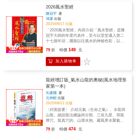
神咒、元始玉文、持誦一遍、卻鬼延年、按行
五嶽、八海知聞、魔王束手、侍衛吾軒、凶穢
2026風水聖經
蕩盡、道炁長存、急急如律令、太上老君律令
陳冠宇
著
敕。二、發豪光神咒本師發豪光、祖師發豪
鴻運
出版
光、七祖仙師發豪光、仙童玉女發豪光、發起
2025/09/17 出版
豪光炎炎光、發起豪光照分明；一現豪光身來
「2026風水聖經」內容介紹「風水聖經」是陳
現、二現豪光身來現、三現豪光透昇天、神兵
冠宇大師的年度代表作，至今以堂堂邁入第二
火急如律令、急急如律令。三、金剛（光）神
十七個年頭，擺脫以往風水的神秘色彩，以最
咒天地玄宗、萬氣本根、廣修萬劫、證吾神
淺顯的文字詮釋中國古老科學的奧義，自出版
149
通、三界內外、唯道獨尊、體有金光、覆映吾
79
折
特價
元
以來，已獲廣大讀者熱烈好評，內容包羅萬
身、視之不見、聽之不聞、包羅天地、養育群
象，精彩實用。(本書五行行運預言年年一樣都
生、受持萬遍、身有光明、三界侍衛、五帝司
加入購物車
有準確詳述)2026年精采內容包括：馬年行運我
迎、萬神朝禮、役使雷霆、鬼妖喪膽、精怪亡
最旺◎馬年生肖運勢分析◎個人開運秘法大公
形、內有霹靂、雷神隱名、洞慧交徹、五氣騰
開◎鬼節開運保平安秘法開運招財我最棒◎各
騰、金光速現、覆護真人、急急如玉皇大帝律
行各業賺錢運勢分析◎求正財招偏財迎財神秘
龍經增訂版_氣水山龍的奧秘(風水地理形
令敕。四、淨口神咒丹朱口神、吐穢除氛、舌
訣◎全球金融運勢預言陽宅開運我最行◎求財
家第一本)
神正倫、通命養神、羅千齒神、卻邪衛真、喉
求愛情求事業住宅開運秘法◎2026招財格局◎
光虎賁、氣神引津、心神丹元、令吾通真、思
矢建國
著
不宜動土方位及文昌位的規劃全新收錄◎六十
元神館
出版
神鍊液、道炁長存、急急如律令。五、淨心神
甲子日逐日開運必勝秘法◎文昌為規劃◎陽宅
2025/08/12 出版
咒太上台星、應變無停、驅邪縛魅、保命護
八卦九宮吉利開運法寶再加上新編2026年農民
身、智慧明淨、心神安寧、三魂永固、魄無喪
〈封面提要〉 介紹元氣（生命之氣）、水龍與
曆，堪稱為居家、公司行號、各式商店的必備
傾、急急如律令。六、淨身神咒靈寶天尊、安
山龍。細說龍法總論與分類、三垣九星、尋龍
生活寶典，也是開運招財的最佳參考書。特別
慰身形、弟子魂魄、五臟玄冥、青龍白虎、隊
辨穴。龍真穴的、山環水抱、藏風界水聚氣，
推薦 *年度熱賣暢銷書*
仗紛紜、朱雀玄武、侍衛吾身、急急如律令。
即是好的風水形家。 書中以現代人的思維與語
474
79
折
特價
元
七、淨三業神咒身中諸內境、三萬六千神、動
言方式，輔以大量圖說。 書後附有經典原文，