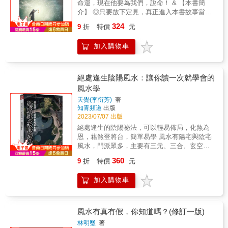
命運，現在他要為我們，說命！ & 【本書簡
介】 ◎只要放下定見，真正進入本書故事當
中，一定能有所啟發，讓你重新觀照人生命
324
9
折
特價
元
運。 ◎誰說人生劇本不能偷看，只能配合演
出？窺命人為你洞察命運，找回人生主導權。
加入購物車
◎某些人，某些事，似乎存在著難以言說的關
聯？ & 人生總在意想不到的地方，忽然地轉了
個彎， 只是在還沒轉彎之前，無法看清轉彎後
的景緻。 讓「窺命人」劉謹銘跟你分享那些 與
絕處逢生陰陽風水：讓你讀一次就學會的
命運擦身而過，所留下來的精彩故事。 & 當年
風水學
以算命為業的祥叔主動提出要收我為徒，說我
天覺(李衍芳)
著
八字是個好材料，學算命風水，肯定能學得
知青頻道
出版
快，學得好。母親嚴厲拒絕，說我是師範公費
2023/07/07 出版
生，一輩子吃公家飯，拿出紅包遞了過去便走
絕處逢生的陰陽祕法，可以輕易佈局，化煞為
了。 & 這一路走來，我讀完師範學院，分發到
恩，藉煞登將台，簡單易學 風水有陽宅與陰宅
小學教書，接著去讀研究所，最後還拿到博士
風水，門派眾多，主要有三元、三合、玄空
學位，到大專院校當教授。可萬萬沒想到，縱
等... 各門各派都有各自的理論，也有各家的盲
使已經當了教授，竟然還是對算命風水感興
360
9
折
特價
元
點，若只學一門一派，恐有不逮；若要廣學多
趣，人生繞了好大一圈，最後居然放棄大專教
門，終其一生也難有究竟，恐會造成紊亂而不
職，選擇當一個算命師。 & 看來，命運真是不
加入購物車
知所以。 因此，個人僅就50年來所證所學，絕
可思議，祥叔當日的話，還是應驗了。 &
處都能逢生的風水學，以教學講義的方式呈現
多年來在群組或教學，只要您有些許的基礎，
就能看懂亦能操作簡單又實用的風水祕學。 &
風水有真有假，你知道嗎？(修訂一版)
林明璽
著