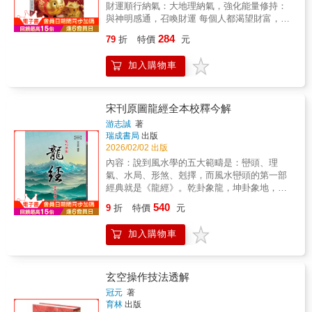
財運順行納氣：大地理納氣，強化能量修持：
讓財運進家門的觀葉植物就在這一本！觀葉植
與神明感通，召喚財運 每個人都渴望財富，而
物的葉子，這是重點！‧葉片尖銳的觀葉植物
這份渴望，其實藏著人與天地互動的智慧。從
（如虎尾蘭、香龍血樹等）葉片末端細長尖
284
79
折
特價
元
農民曆上的財神方位，到陽宅中的明財位，千
銳，是其驅邪效果的象徵。這類植物會從葉尖
百年來，人們不斷探索與實證，積累出各種提
釋放銳利的能量，阻擋外來的不良氣場。適合
加入購物車
升財運的方法。 本書精選「陽宅佈局、擇日開
想避免阻礙財運的麻煩，或者希望在工作上獲
運、大地理納氣、心念修持」四大領域的招財
得成功、增加收入的人。‧圓形葉片的觀葉植物
秘訣，並以物理學、心理學、神經科學為基
（如翡翠木、椒草等）圓形的葉片散發調和之
礎，解開玄學背後的運作邏輯。讓你不只知其
宋刊原圖龍經全本校釋今解
氣，有助於促進人際關係的和諧，從而提升財
然，更知其所以然，用理性奠基運勢，用行動
運。如果因工作中的人際關係感到困擾，或希
游志誠
著
翻轉財富，開啟富足生活。
瑞成書局
出版
望改善與合作夥伴的關係，不妨將這類植物擺
2026/02/02 出版
放在工作區域或辦公室。‧心形葉片的觀葉植物
（如黃金葛、龜背芋等）對人際關係有正向影
內容：說到風水學的五大範疇是：巒頭、理
響，但更偏重於親密關係，如伴侶間的和諧或
氣、水局、形煞、剋擇，而風水巒頭的第一部
戀愛運。如果想提升伴侶的財運，或希望自己
經典就是《龍經》。乾卦象龍，坤卦象地，乾
能邂逅高收入的對象，可以考慮藉助這類植物
天坤地，乾坤和合，龍戰於野，天地一體比擬
540
9
折
特價
元
來提升財運。‧葉片垂直向下生長的觀葉植物
龍水相隨。所以說講述地德地運地勢的升降起
（如常春藤等）具有放鬆心情的效果，特別適
伏，來龍去脈之學的《龍經》當然就是風水學
加入購物車
合忙碌或過勞的家庭成員。將它擺放在家人聚
的宗經之作了。宋本《龍經》今尚庋藏於台灣
集的客廳中，可以幫助全家人放鬆身心、促進
「中央圖書館」善本書室，沉埋歲久，珍貴無
健康。
比。今傳宋本《龍經》，整理參校，並加以己
意申說，遵奉易學易理的啟發賦予《龍經》經
玄空操作技法透解
文的現代解釋，庶幾宋本《龍經》的經文與圖
冠元
著
例之原貌再現，提供當前風水學界的新文獻與
育林
出版