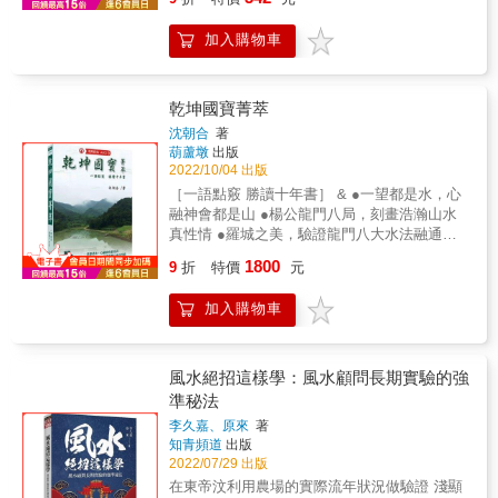
晉郭璞著「葬書」，曾言「氣乘風則散，界水
則止，古人聚之使不散，行之使有止，故謂之
加入購物車
風水」。俗曰「一命二運三風水四積陰德五讀
書」改變一個人的命運，大約有上述五種因
素。「命、運」由天，升斗小民也可多積陰德
與讀書，然大富由天來安排，小富必須靠勤
乾坤國寶菁萃
儉。風水地理也是其一，祖墳冒青煙，子孫出
沈朝合
著
頭天。居家好地理，平安順風起。 有鑒於初學
葫蘆墩
出版
者及對堪輿學有興趣者，或未曾閱讀我之前的
2022/10/04 出版
著作（「白話地理一／三元玄空挨星圖解」，
［一語點竅 勝讀十年書］ & ●一望都是水，心
「三元玄空暨內外六事實證」，「三元玄空派
融神會都是山 ●楊公龍門八局，刻畫浩瀚山水
多門多各自說」），刻意簡略整理有關堪輿之
真性情 ●羅城之美，驗證龍門八大水法融通巒
圖案與專有名詞，是以下面所述，或都曾出現
頭 ●卦爻分金扭乾坤，氣動之極致在384爻 &
1800
在前三冊之中，此並非偷懶或重複書寫，確實
9
折
特價
元
乾坤國寶，世無刻本可遵循，作者沈朝合，許
是想讓讀者有所概念，方便閱讀。至於對各名
以琴心劍膽，獨創〈龍門八局‧羅城之美〉，引
詞的深入介紹，就有待讀者自行專研。
加入購物車
經據典尋回正宗龍門八局正三元水法原貌，圖
繪〈三元水法圖鑑〉114個風水圖，立論楊公楊
筠松《乾坤國寶‧龍門八局》心法真訣，詳解
「第二明師看水口」點穴技巧，辯證龍門八局
風水絕招這樣學：風水顧問長期實驗的強
八大水法可以融入、融通龍脈巒頭，證明水法
準秘法
理氣與巒頭實為一體而不可分。引用「天圓地
李久嘉、原來
著
方˙氣動極致於384爻」，明澈龍門八局透過
知青頻道
出版
「變局˙小八門卦局」，經天緯地盈天地自然之
2022/07/29 出版
造化。練就《乾坤國寶菁萃》斷驗心法，醍醐
在東帝汶利用農場的實際流年狀況做驗證 淺顯
灌頂，豁然貫通，飛躍昇華識得來龍去脈，揮