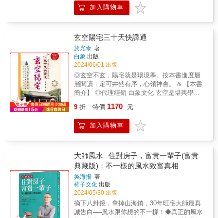
開創了判斷住宅兇吉的陽宅風水。中國先民歷
個老師看風水的人，往往都不會有好結果。◆
加入購物車
來重視陽宅風水，經過漫長的發展，如今陽宅
風水學可以帶給人們無限的想像，而氣度大小
風水分為理氣派與形勢派。在陽宅三要中以三
影響了人們的想像。◆命運並非不可改變，而
種要素來定吉凶，一是看大門，二是院內主人
是我們有沒有正確的方法去改變。那些人，那
住的位置，三是廚房的坐向。
玄空陽宅三十天快譯通
些事，因為風水而扭轉了命運！超過80個真人
於光泰
著
真事的故事，其間風水的運用與影響，教人大
白象
出版
開眼界，這一篇篇真摯感人的故事，讓我們可
2024/06/01 出版
以理解風水與人生、與生活的密切關係，並能
◎玄空不玄，陽宅就是環境學。按本書進度層
從中明白運用風水時該注意的要項。◆一位地
層閱讀，定可井然有序，心領神會。 & 【本書
產商搬入新家後，在Covid-19最嚴重時候，卻
簡介】 ◎代理經銷 白象文化 玄空是堪輿學的
神奇的創造了「十年來的成果被最後的十二個
精隨，與巒頭互為表裡，本書將玄空陽宅系統
月超越」！◆一對夫婦聽從建議將大門及床位
1170
9
折
特價
元
學問完全白話說明，讀者無須受惑於玄空學神
的方位做修改，結果先生的腦瘤問題竟獲得了
秘氣氛，只須循序漸進，即可輕易學得玄空學
解決！◆大陸一個家庭式的小行號，在外另租
加入購物車
奧秘。 &
用辦公室幾年後，公司的年度目標竟高達五億
元人民幣！◆一位住在「寡婦居」的婦女與男
友住在一起，之後「他」竟出了意外車禍，住
大師風水─住對房子，富貴一輩子(富貴
進加護病房。原來，他們登記結婚了！◆一對
年近七旬夫婦經營的水產事業，自從搬到新辦
典藏版)：不一樣的風水致富真相
公處後，竟然有了獲利的一年。◆住在大路沖
吳海揚
著
房子的古董畫作生意人，其實是個好風水，而
柿子文化
出版
且晚年有大運；果然，他最近接了一個超過十
2024/05/30 出版
五億的大訂單。他人建宅出賊寇，我的設計出
摘下八卦鏡，拿掉山海鎮，30年旺宅大師最真
富侯！
誠告白──風水跟你想的不一樣！◆真正的風水