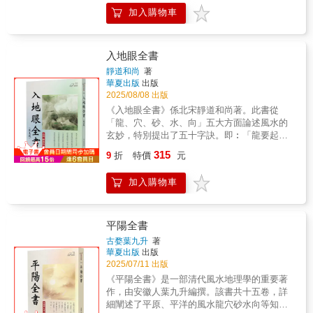
作履行藏、前劫並後業、願吾身自在、常住三
以利讀者參考。 〈推介本書〉 2019年出版「龍
加入購物車
寶中、當於劫壞時、吾神常不滅、誦此真文
經」詳述氣水山龍的風水奧秘，廣受歡迎。
時、身心口業皆清淨、急急如律令。八、淨壇
《龍經增訂版》（增訂一版）再大幅補充地理
神咒太上說法時、金鐘響玉音、百穢藏九地、
要竅及「撼龍經」、「疑龍經」原文，理論與
群魔護騫林、天花散法雨、法鼓震迷沈、諸天
實務充分搭配，文圖並茂；若與2025年3月出版
入地眼全書
賡善哉、金童撫搖琴、願傾八霞光、普照皈依
的「理氣」一書搭配，則觀風水地理如探囊取
靜道和尚
著
心、早法大法果、翼侍五雲深、急急如律令。
物，假以時日，您也可以成為一方風水形家。
華夏出版
出版
九、安土地神咒元始安鎮、普告萬靈、嶽瀆真
2025/08/08 出版
官、土地祇靈、左社右稷、不得妄驚、回向正
《入地眼全書》係北宋靜道和尚著。此書從
道、內外澄清、各安方位、備守壇堂（家
「龍、穴、砂、水、向」五大方面論述風水的
庭）、太上有命、搜捕邪精、護法神王、保衛
玄妙，特別提出了五十字訣。即︰「龍要起伏
誦經、皈依大道、元亨利貞、急急如律令。
屈曲活動為主；砂要纏護抱穴朝案分明；穴要
十、祝香神咒道由心學、心假香傳、香熱玉
315
9
折
特價
元
氣脈窩藏穴暈為的；水要逆朝橫收平淨為佳；
爐、心存帝前、真靈下盼、仙師臨軒、今臣關
向要淨陰淨陽依水所立。」此書理透法巧、言
告、逕達九天、所其所求、咸賜如言。★ 以上
加入購物車
簡意賅，係中國古代堪輿著作中里程碑似的經
十大神咒、各有功用、早晚誦之、鬼邪不侵、
典著作，影響深遠。
敕符作法前誦之、靈驗更佳、亦可用來淨宮
廟、神壇。★ 配合指訣為「雙道指」持香、或
平陽全書
「左手道指」、「右手縛鬼訣」。〈指訣介紹
古婺葉九升
著
容後介紹〉◎防身要訣：※ 學過法術、使用法
華夏出版
出版
術的人都要有一項重要認知、亦即法術處理都
2025/07/11 出版
是透過無形空間調遣無形之氣或靈體、以催法
《平陽全書》是一部清代風水地理學的重要著
方式達到所求目的、因此稍一不慎、都有可能
作，由安徽人葉九升編撰。該書共十五卷，詳
被無形之氣場、磁場或是靈體反打、而造成施
細闡述了平原、平洋的風水龍穴砂水向等知
法人受傷甚至危及性命、時至今日、法師遭鬼