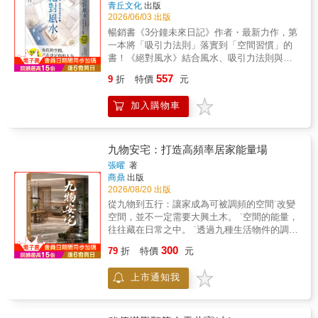
青丘文化
出版
2026/06/03 出版
暢銷書《3分鐘未來日記》作者・最新力作，第
一本將「吸引力法則」落實到「空間習慣」的
書！《絕對風水》結合風水、吸引力法則與空
間心理學，將抽象的「宇宙法則」化為100個可
557
9
折
特價
元
立即實踐的空間習慣。從整理、擺設到日常行
動，幫助你調整情緒、提升能量、改善人際與
加入購物車
財運，打造讓好事自然發生的空間。這不是傳
統風水書，而是一套用空間改變人生的生活方
法。暢銷書《3分鐘未來日記》作者・最新力作
第一本將「吸引力法則」落實到「空間習慣」
九物安宅：打造高頻率居家能量場
的書你的人生卡住了嗎？答案，可能就在你的
張曜
著
房間裡。你以為人生卡住，是因為不夠努力？
商鼎
出版
其實，很多時候——是你每天待的空間，正在
2026/08/20 出版
影響你。空間，不只是居住的地方，它會影響
從九物到五行：讓家成為可被調頻的空間˙改變
你的情緒、判斷和行動。《絕對風水》整合了
空間，並不一定需要大興土木。 ˙空間的能量，
風水 × 吸引力法則 × 空間心理學，將抽象的概
往往藏在日常之中。 ˙透過九種生活物件的調
念轉化成具體的行動。透過100個簡單好執行的
頻，讓家成為安頓身心的能量庇護所。與空間
300
技巧，讓你從日常空間開始，逐步調整狀態，
79
折
特價
元
對話，找回你生活的節奏˙風水並不是神祕的力
改變人生的流動方向——✦財運與機會開始上
量，而是一種關於頻率與關係的理解。 ˙人有自
門✦人際關係變得順暢✦打造讓好事發生的空間
上市通知我
己的節奏，空間也有它的氣息。當兩者共振
改變房間，就能改變人生。✓不需大改裝 ✓從
時，人會感到舒適與順暢。 ˙從「九個家居物
日常就能開始 ✓空間改變，帶動人生流動這不
件」出發，深入「五行」邏輯，體會「陽宅十
是玄學，而是一套可以每天實踐的生活方式。