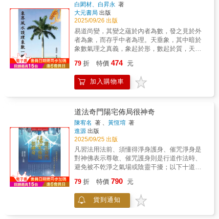
白閎材、白昇永
著
大元書局
出版
2025/09/26 出版
易道尚變，其變之蘊於內者為數，發之見於外
者為象，而存乎中者為理。天垂象，其中暗於
象數氣理之真義，象起於形，數起於質，天下
之數出於理，理是氣的形式原理，氣是理的流
474
79
折
特價
元
出能量，故觀象可以知數，觀象可以知氣，而
氣出於道，因此，知氣則明理，可謂藉象明
加入購物車
理，所以，理寓於象，象準於數，理象數一
體，相因而生，相互為用，體用兼備，缺一不
可。
道法奇門陽宅佈局很神奇
陳宥名
著 、
黃恆堉
著
進源
出版
2025/09/25 出版
凡習法用法前、須懂得淨身護身、催咒淨身是
對神佛表示尊敬、催咒護身則是行道作法時、
避免被不乾淨之氣場或陰靈干擾；以下十道咒
語、係道教常用之咒、習法之人平時多加催
790
79
折
特價
元
唸、自有意想不到助益。一、淨天地神咒天地
自然、穢氣分散、洞中玄虛、晃朗太元、八方
貨到通知
威神、使吾自然、靈寶符命、普告九天、乾羅
答那、洞罡太玄、斬妖縛邪、殺鬼萬千、中山