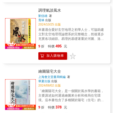
利用流年的變化，下定決心將自己改變，再次
蛻變，這樣才會有一個華麗轉身！◆不管你一
調理氣談風水
生中多麼富有，又有多麼高的地位，蓋房子、
劉信雄
著
蓋廠房、做好祖墳，都是關鍵的致勝祕訣！◆
育林
出版
買屋，你認為是「價格」重要，還是「價值」
2024/10/25 出版
重要呢？◆別人適合的，看來是好風水的房
本書適合愛好玄空地理之初學人士，可協助建
子，卻不一定就適合你居住喔！◆改變命的方
立對玄空地理理論體系的完整概念，然後逐步
法：一墳、二命、三風水、四慈悲、五信仰。
充實各項細節。易理的基礎著重於河圖、洛
◆時勢能造英雄，英雄也能造時勢，「命運」
書、先天八卦及後天八卦之了解，深厚的易理
及「風水」兩者關係密切，即使是人才，看不
495
9
折
特價
元
學術就從略，以免未入其門，便沖昏了頭。至
準時機方向，再努力有時也難有所成就。
於運法中的玄空紫白訣，局法中的些子訣法、
◆「剋與不剋」不是人的問題，而是因風水的
加入購物車
卦爻分金與抽爻換象等，是比較進階的項目，
吉凶來決定其生剋。◆風水對人是一種潛移默
讀者可斟酌使用。而趨吉避凶之知識也相當重
化，住得越久，影響越深。你要如何度量你的
要，本書第四篇重點在此，不要忽略。理論知
人生？玄空風水教你從做人開始！人生發生的
識再精熟，若無實務經驗的歷練，一切都是
一切都在考驗著我們的心性？通常一開始是考
繪圖陽宅大全
空，尤其對於方位的精準測量，更是重要，失
驗你的疑心，再來是考驗你的決心，最後則考
上海會文堂書局輯編
著
之毫釐，則差以千里矣。本書彙整自筆者平日
驗你感恩的心。如果做人能夠常保謙卑感恩的
華夏出版
出版
在空空派讀書會的書刊，今逢八秩?一之年，謹
心，聽到善意的規勸之言，就多留意並反思自
2024/08/02 出版
供此書分享大家，珍惜它，因為三元九運都適
己有沒有什麼過失，莫遲疑，下定決心去修
「繪圖陽宅大全」是一個關於風水學的書籍，
用，與君同笑之。
正，知過勿憚改，這樣命運可能就不一樣了。
主要講述如何通過繪圖來分析和佈局住宅環
◆風水考驗著人性，能夠得到福澤的人，只那
境。這本書包含了多種關於陽宅（住宅）的風
些真正有福氣的人。◆做人大方不要太小氣，
水知識和圖解。「陽宅」是指人類居住的地
378
這個是風水裡面很重要的一個關鍵！◆對父母
9
折
特價
元
方，古代人以先天八卦為體，後天八卦為用，
孝順，這已經是「發富的必要條件」。◆找兩