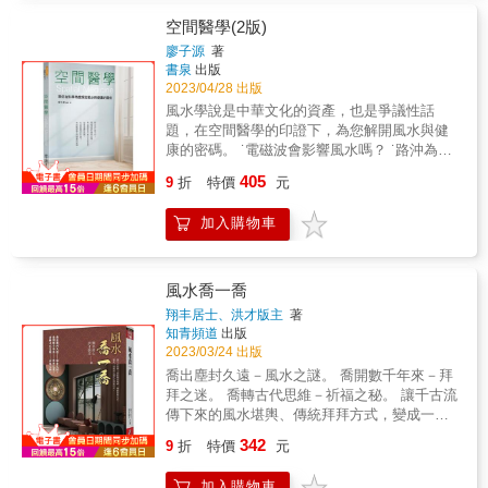
空間醫學(2版)
廖子源
著
書泉
出版
2023/04/28 出版
風水學說是中華文化的資產，也是爭議性話
題，在空間醫學的印證下，為您解開風水與健
康的密碼。 ˙電磁波會影響風水嗎？ ˙路沖為什
麼不好？ ˙自古紅顏多薄命--鏡子惹的禍 ˙福地
405
9
折
特價
元
福人居.福人居福地 ˙壁刀煞與銳角效應的科學
觀 ˙衛浴空間與基因共振效應 ˙綠色植物是好風
加入購物車
水的幫手 ˙風水是環境空間與人和諧相容的一門
學問 ˙研究發現，風水影響人類身心健康.自律
神經是幕後推手 ˙本書從人的身心健康研究，探
討風水與健康的關聯性，空間醫學乃環境生理
風水喬一喬
學、環境心理學的延伸 & &
翔丰居士、洪才版主
著
知青頻道
出版
2023/03/24 出版
喬出塵封久遠－風水之謎。 喬開數千年來－拜
拜之迷。 喬轉古代思維－祈福之秘。 讓千古流
傳下來的風水堪輿、傳統拜拜方式，變成一項
簡單又現代化的進行式。 現代風水，採光通風
342
9
折
特價
元
動線； 現代祈福，喜悅心平常心； 不燒金紙，
神佛更加感謝：一個合掌，勝過焚香； 不拜三
加入購物車