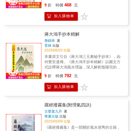
識，並結合道路交錯、夾角水、隔宮水等因
反弒情形仍層出不窮、而道法術數偏重法事化
468
9
折
特價
元
素，以天辰九星飛布的方式，全面解析平陽、
煞佈局、自然免不了碰上此類情事、因此、在
平洋的風水特點。這本書對風水學說有重要貢
使用法術處理各種法事之前、施法者應先懂得
加入購物車
獻，影響深遠，被收入《四庫全書》。
如何防身自保、以免求測者問題還沒解決、施
法者自己先受傷。道教五供養①香：清淨無為
之心態、藉以「通神」。②花：自然清香的氣
味、藉以「迎神」。③果：四季適時的水果、
蔣大鴻手抄本精解
藉以「敬神」。④燈：光明明亮的世界、藉以
詹錦幸
著
「助神」。⑤茶：粗淡無味的茶水、藉以「浴
育林
出版
神」。
2025/06/20 出版
本書原文引自《蔣大鴻三元奧秘手抄本》，由
何覺安遺傳。《蔣大鴻手抄本精解》以圖文方
式詮釋蔣大鴻風水理論，深入解析陰陽宅的氣
場與佈局。古代都重於陰宅，講究龍脈、水勢
792
9
折
特價
元
與氣運搭配，而現代陽宅因格局多變，更需懂
得納氣，搭配時運以趨吉避凶。作者並分享近
加入購物車
二十年研習五術的經歷，運用EXCEL開發整合
命理、擇日、陽宅佈局的工具，並製成教學影
片與應用軟體，免費提供有緣人使用，希望讓
更多人輕鬆理解蔣大鴻深奧的玄空理論與實務
羅經撥霧集(附理氣四訣)
操作。
古婺葉九升
著
華夏出版
出版
2025/05/09 出版
《羅經撥霧集》是一部關於風水堪輿的古籍，