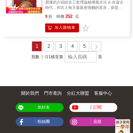
易懂的介紹綜合三套理論秘傳風水法 & 在遠古
灑自如立足指點江山。 & 擁有《乾坤國寶菁
時代，和古人每天最親密接觸的星辰，卻是離
萃》，如詣寶所。 &
人類最遠的，夜觀星象是古人的日常，也是知
252
9
折
特價
元
識大量累積的所在；所以曾經有位社會學家說
人類的環境認知和知識發展是從最遠的星辰開
加入購物車
始，直到晚近才會對自身生活必需產生發明的
想法，這些星辰的變化古人應用到人事發展，
也依照這些原則發展了風水的理論，因為要形
成一套可以傳續後世的說法，必須要有「可以
1
2
3
4
5
承載操作的物件」，而大自然可以提供的就是
山川形勢、星辰運作、太陽月亮位置等，加上
頁數
1
/11
移至第
頁
五行、方位、天干地支等符號，就可以形構出
一套知識系統。 & 風水，就是這個選擇地點知
識系統的通稱，也合乎人類的生存要件，氧氣
和清水，風緩緩吹進來屋宅則氧氣充足，附近
的水質攸關身體健康，只要「風和水」兩個要
件滿足居住的需求就是好屋宅。 &
關於我們
門市查詢
分紅大聯盟
客服中心
加好友
訂閱
粉絲團
追蹤