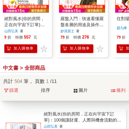
絕對風水{你的房間，
羅盤入門：快速看懂羅
住對
正在向宇宙下訂單}：
盤各層的用途及操作方
趙九峰
100個讓財運、人際與
法
山田弘美
著
妙清居士
著
機會流動的空間習慣
557
276
9
折
特價
元
79
折
特價
元
79
折
加入購物車
加入購物車
中文書 > 全部商品
共計
504
筆， 頁數
1
/11
篩選
排序
圖片
條列
絕對風水{你的房間，正在向宇宙下訂
單}：100個讓財運、人際與機會流動的空
間習慣
山田弘美
著