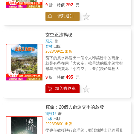
相授，您也可以學會自己來佈局。 3、 配合
792
9
折
特價
元
YouTube搜尋【玄空大卦cheng jenifer】相關影
片解說，更能讓您心領神會。 4、 玄空四賦典
貨到通知
籍彙整，白話文深入淺說，案例說明內容全
面，讓您很快就能一窺堂奧，掌握要領。 5、
彩色圖解清楚詳細，就好像一只羅盤在手，很
快就能搞懂坐向與星盤圖。 6、 無論初學或進
玄空正法揭秘
階者都可以從本書找到最需要的部分。 &
冠元
著
育林
出版
2023/09/21 出版
當下的風水界冒出一個令人啼笑皆非的現象，
就是有些在用「大玄空」挨星法的風水師常把
飛星法譏蔑為「小玄空」，並沉浸於這種大小
之稱裏沾沾自喜，在自以為是中不忘時不時地
495
9
折
特價
元
嘲諷一番飛星派。我們務必明白，玄空並無高
下之別，惟有適用與否，之所以冠之為
加入購物車
「大」，絕非喻之高大上，實是察之大環境。
眾所周知，看陽宅必須要顧及戶外的山水形
局、室內的戶型格局、物事的動靜布局這三個
要素，缺一不可。
窺命：20個與命運交手的啟發
劉謹銘
著
白象
出版
2023/08/01 出版
從專任教授轉行命理師，劉謹銘博士已經看見