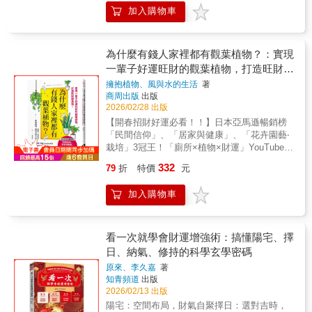
加入購物車
為什麼有錢人家裡都有觀葉植物？：實現
一輩子好運旺財的觀葉植物，打造旺財綠
角落！
擁抱植物、風與水的生活
著
商周出版
出版
2026/02/28 出版
【開春招財好運必看！！】日本亞馬遜暢銷榜
「民間信仰」、「居家與健康」、「花卉園藝‧
栽培」3冠王！「廁所×植物×財運」YouTube影
片累積播放超過220萬次！善用觀葉植物「生
332
79
折
特價
元
氣」的強大特性──調節氣場、吸引旺氣、抵擋
煞氣，任何人都可以顯著提升自己的運勢。新
加入購物車
手也能養，不怕黑手指。招財旺運就從小小一
盆觀葉植物開始！●一生最強招財開運觀葉植
物‧黃金葛接收到別人帶來的財運‧常春藤工作
運、求職運超旺‧馬拉巴栗升職加薪、生意興隆‧
看一次就學會財運增強術：搞懂陽宅、擇
香龍血樹有助於挑戰與成長，掌握財運‧虎尾蘭
日、納氣、修持的科學玄學密碼
發揮強力驅邪效果，守護財運‧富貴竹以積極正
原來、李久嘉
著
面的能量獲得巨額財富 花少少的錢，從一個便
知青頻道
出版
宜盆栽開始就好！ 不費時費力，每隔幾天照顧
2026/02/13 出版
一次！ 超簡單，水耕栽培也OK！ 買哪些？放
陽宅：空間布局，財氣自聚擇日：選對吉時，
哪裡？怎麼養？最完整的綠植開運指南。更多