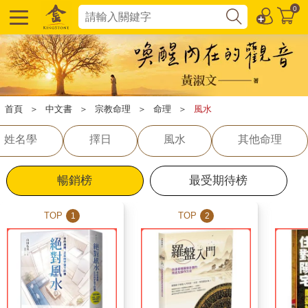
0
首頁
＞
中文書
＞
宗教命理
＞
命理
＞
風水
姓名學
擇日
風水
其他命理
暢銷榜
最受期待榜
TOP
TOP
1
2