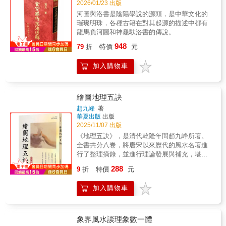
新思考。
2026/01/23 出版
河圖與洛書是陰陽學說的源頭，是中華文化的
璀璨明珠，各種古籍在對其起源的描述中都有
龍馬負河圖和神龜馱洛書的傳說。
948
79
折
特價
元
加入購物車
繪圖地理五訣
趙九峰
著
華夏出版
出版
2025/11/07 出版
《地理五訣》，是清代乾隆年間趙九峰所著。
全書共分八卷，將唐宋以來歷代的風水名著進
行了整理摘錄，並進行理論發展與補充，堪稱
風水界的最簡潔的集成書與工具書。該書的特
288
9
折
特價
元
點在於歸納的系統性，龍、穴、砂、水分別歸
類分析，並以理法中的向論為索引，統籌各章
加入購物車
內容並部分附圖說明，增強其實用性。全書雖
然主講陰宅風水，但對於陽宅的選址同樣具有
很好的參考價值，尤其是其中體現的環境觀值
得具體研究與解讀。
象界風水談理象數一體