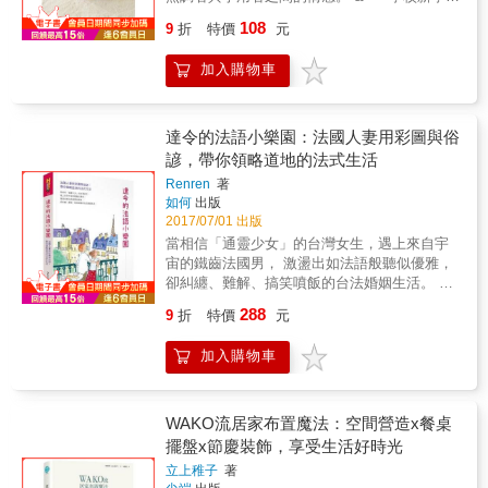
容優雅。從改善居家生活開始，進而提昇外在
的初心；就算下午茶變成了正餐，也要抱輕鬆
剛開始時， 伊藤正子傳來一封電子郵件，「我
氣質。 本書的目的，就是教大家如何將不可能
108
的心情慢慢享受，千萬不要被生活壓力磨滅
9
折
特價
元
做了這些便當唷！」 隨信還附上幾張照片，都
化為可能。不需花大錢也不必花太多時間，就
啊！
是看了令人食指大動的便當。 全是她幫女兒小
能享受充實有趣又有品味的生活。珍妮佛將自
加入購物車
春做的便當。 & 看著伊藤正子的便當照，回想
己從巴黎生活和時尚夫人身上學到的經驗，整
起學生時代， 每當要打開便當盒蓋時，那股滿
理成簡單的秘訣、食譜和行程規畫，只要照著
心期待的雀躍。 令人開心的便當、有點傷感的
做，人人都能成為優雅生活的大師！ 本書分成
便當， 我想，每個人對便當多多少少都有些回
達令的法語小樂園：法國人妻用彩圖與俗
「家事」和「日常行程」兩大部分。 「家事」
憶吧？ & 於是〈伊藤正子的便當特集〉構想誕
諺，帶你領略道地的法式生活
部分的重點在於整理居家環境，讓你重新愛上
生。 從策劃、採訪、撰稿，都由伊藤正子在百
你的家。作者介紹一種與眾不同的清潔整理方
Renren
著
忙之中包辦完成。 以往不曾出現在《日日》的
法，過程愉快又和平。就連房子為什麼會髒亂
如何
出版
多位人士，也因為她的關係亮相， 使得這一期
2017/07/01 出版
當中牽涉到的心理障礙、心態和潛在原因，也
的內容深具吸引力。 & **** & 本期出現的各式
會一併探討。 「日常行程」部分可分為三章，
當相信「通靈少女」的台灣女生，遇上來自宇
各樣的便當。 有些便當買得到，也有花錢都買
分別是早晨之樂、午後之樂和傍晚之樂。這些
宙的鐵齒法國男， 激盪出如法語般聽似優雅，
不到的。 希望在大家做便當時能當作參考， 因
時刻組成了我們的日常生活，當中的細節卻鮮
卻糾纏、難解、搞笑噴飯的台法婚姻生活。 ★
此有些便當提供了食譜跟作法。 希望各位能體
少有人討論，但其重要性和意義絕對不容忽
本本送Renren精選「AIMER愛相隨」手繪書
會到便當的樂趣、美味及懷念的感覺， 感受到
288
9
折
特價
元
視。從早上如何起床，到晚上如何事先安排明
籤！ & 圖文作家Renren手繪異國婚戀記事； 分
這小小宇宙的魅力。 & 第二特集則是由早年的
天的早餐，都會一一細述。講究這些細節，是
享法國人逗趣寫實的龜毛寫性格， 並用中文諧
漆器工藝家黑田辰秋， 送給民藝家河井寬次郎
加入購物車
讓生活開啟愉快新篇章的關鍵。 《向巴黎夫人
音破解饒舌的法語發音。 每一天都好吃、好
的便當盒談起，議論便當盒工藝， 並走訪河井
學風姿：Madame Chic的11堂優雅生活課》 巴
玩、好笑、好氣、驚奇不斷&hellip;&hellip; &
寬次郎紀念館，以及木作工藝家佃真吾的工作
黎的「時尚夫人」是本書作者珍妮佛．斯科特
為什麼不跟法國人講英文，就會被親切的對
室。 & 第三特集則邀了Ooya Minoru、岡戶絹
的心靈導師，她的優雅風度不僅來自良好的儀
待？ 法國人連內臟都吃，卻老挑剔麵包不是麵
WAKO流居家布置魔法：空間營造x餐桌
枝、星余里子、引田薰來談談自己喜歡的便
態及時尚的穿著，更體現在她待人接物自然不
包 熱愛日本的法國外甥女遊東京，竟一整天宅
擺盤x節慶裝飾，享受生活好時光
當。 & 另外也要談談作家向田邦子、武田百合
造作的禮節。「時尚夫人」與家人互動、在家
在飯店睡覺、上網 老公的情話是「你是我的高
子、高峰秀子等的便當。 & ----- 【日日台灣版
立上稚子
著
接待賓客，甚或出席公眾場合，無時無刻煥發
麗菜！」一點都不浪漫 跟法國親友旅行因為太
啟事】 原本應該在6月出版的No.29 中文版《日