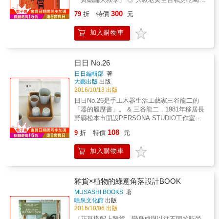
每天從一個小地方開始做起，就能感受到久違
我們不經意展現的台灣之美，也看到北中南三
袋名單、日本富士音樂祭＆美國職棒大叔攻
的小小幸福，你會發現雖然擁有的東西變少
300
個都市的不同風格。
79
折
特價
元
略、追劇聽歌配酒之大叔獨家套餐
了，卻反而能夠獲得加倍的快樂與煥然一新的
&hellip;&hellip;以及大叔感情之路心得無私分
人生！
加入購物車
享！ ◎「蘑菇Mogu」品牌創辦人張嘉行（黃總
編酒友、大叔酒友團一員）友情跨刀插畫、李
美瑜設計 昔日叛逆文青．走過後青春期．如今
是個大叔 黃總編晉升中年大叔 最靠北激進的偏
日日 No.26
見結集 日子不會白過，淚水絕不白流； 歷經人
日日編輯部
著
生摧殘，大叔當然有偏見！ 所謂的「大叔」，
大藝出版
出版
字面上的意思是年過四十歲的中年男性，這樣
2016/10/13 出版
的年紀，身體和思想早就沒有新鮮啤酒的生
日日No.26是手工木器生活工藝家三谷龍二的
猛，而是時間積累後的威士忌才有的濃醇餘
「器的履歷書」。 & 三谷龍二，1981年移居長
韻，和特定年分葡萄酒具備的歷史傳奇。大叔
野縣松本市開設PERSONA STUDIO工作室，
最迷人的是伴隨年紀擁有的歷練和視野，或可
提倡將木製器皿作為日常生活器具，曾於日本
108
說經歷人生跌撞後得來的深刻意見（其實就是
9
折
特價
元
全國舉辦多次個展。 & 大約在幾年前，《日
偏見啦）。 你認識的許多大叔都有前妻，宛如
日》請到三谷龍二連載專欄。站在使用三谷龍
人生戰役的勳章（畢竟我們參與過），魔球的
加入購物車
二所做器皿的使用者立場，我們對於創作者是
比利．賓、五星級主廚快餐車、班．艾佛列
怎麼想的、如何做出這些器皿等這些事感到非
克、米克．傑格、李宗盛&hellip;&hellip;大叔會
常有興趣。於是浮現在腦海中的標題即是「器
有一堆捨不得丟的錄音帶、咖啡館名片、小時
的履歷書」。 & 藉由文字解說，我們得以了解
雜貨×植物的綠意角落設計BOOK
候寫給女朋友的情書影本。大叔喜歡吃滷味
三谷龍二創作器皿的時候，原來有這麼深入的
MUSASHI BOOKS
著
（小吃攤切的那種），大叔認為一個人會不會
想法，以及紮根於生活中的發想，更加深了對
噴泉文化館
出版
點滷味，就是他人生歷練的具體實力展現。大
這些器皿的喜愛。 & 從一塊木材開始所產生的
2016/10/06 出版
叔喜歡吃乾麵、 喝地方飲料，懂得在恰當的時
木之器，無法像陶土一樣揉掉重來。可以說是
［花草搭配上雜貨，變身成與以往不同的時尚