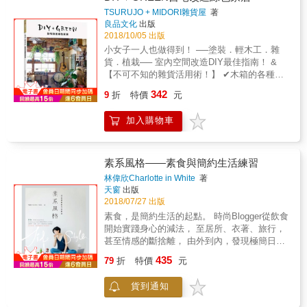
出很多垃圾，作者將他20年來自身的經驗詳細
TSURUJO + MIDORI雜貨屋
著
的分享，只是小小行動改變就可以做到。 ■祖
良品文化
出版
母的零廢棄廚房接近極簡生活 祖母時代的生活
2018/10/05 出版
模式，盡可能的接近大自然，簡化一切包括生
小女子一人也做得到！ ──塗裝．輕木工．雜
活與人際，不製造垃圾，對生活中所有的資源
貨．植栽── 室內空間改造DIY最佳指南！ &
心懷感激，珍惜使用。祖母的生活方式接近極
【不可不知的雜貨活用術！】 ✔木箱的各種擺
簡生活(minimalism)、零廢棄生活(zero waste
設與改造 ✔一定養得活的自然植栽推薦＆照護
342
lifestyle)。零廢棄就是為所有一次性物品找到替
9
折
特價
元
✔學習從「雜貨」的角度思考人造植栽的應
代的東西，所有必須丟進垃圾的東西找到替代
用！ ✔學會黃麻布的不同應用，輕鬆創造自我
品，重覆使用或者回收再利用。除此還可以從
加入購物車
空間的個性 ✔選對塗裝用漆，輕鬆改造牆面、
料理的食材不浪費，不過量料理，不剩食，減
瓶罐、門板、地板 ✔質感壁貼，創造更多元的
少廚餘也是重要 ■從採買開始，消滅塑膠袋 小
空間氛圍 ✔善用木板＆木條，自己就能打造窗
農直售、傳統菜市場、菜市場裡的老雜貨店
框．桌子．托盤．層架．掛飾．燈罩，改造流
素系風格——素食與簡約生活練習
&hellip;，出門前將需要購買的東西和待辦事項
理臺門片&hellip;&hellip; 【每一實例皆呈現各
林偉欣Charlotte in White
著
一起列出清單；然後儘量規劃出哪一些在市場
種空間的面貌】 書中每一個居家改造實例，都
天窗
出版
購買沒有外包裝的食材，例如購買裸賣的麵線
不是單一空間的呈現， 而是整體空間的介紹，
2018/07/27 出版
已取代超市包裝麵線，又有哪一些可以在雜貨
包括客廳、餐廳、廚房、玄關、樓梯間、洗手
素食，是簡約生活的起點。 時尚Blogger從飲食
店或是裸賣商店購買，真的必須在超市購買的
間、陽台、露台、工作室等， 讓讀者更能掌握
開始實踐身心的減法， 至居所、衣著、旅行，
物品有多少等等，避免造成食物吃不完的浪
居家風格的打造。 【兼顧實用性與舒適感，夢
甚至情感的斷捨離， 由外到內，發現極簡日子
費。 ■料理簡單，吃出食材原味 就算無法擁有
想非空想】 本書作者群都同時有著家庭主婦的
的美好。 從吃進肚子的食物開始，到生活美學
自己的開心菜園，也可以儘量選擇產地直送的
435
身分， 除了保有少女心，追求空間的趣味感＆
79
折
特價
元
與心態， 1000天的素系練習。 三年多前下定決
小農作物只要食材是當季新鮮的，用最簡單的
美觀， 一切改造也必須實用！ 【就算只是改變
心成為素食者的攝影師兼時尚Blogger Charlotte
調味鹽、醬油來調味，就可以做出美味料理，
門板的顏色，也能立即改變居家氛圍】 「不滿
貨到通知
in White， 由茹素初期因不懂吃而營養不足，
放棄複雜的調味，準備自己喜歡料理的基本調
意」就是居家改造的起點！ 有的是四十幾年的
到後來找出均衡又豐富的素食之道； 體驗過吃
味料就可以了。儘量自己在家做菜，少了外食