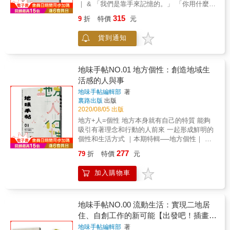
的風格練習題】 ◎讓「喜好」與「適合」變得
｜ & 「我們是靠手來記憶的。」 「你用什麼來
友來家裡吃飯之前，可以先試作當天的料理給
的事，或對生活感到疲憊、懷疑自己的價值
一致 ◎比起數量與品牌，更講究品質和美感 ◎
記憶？」 讓技藝成為記憶，回到人和地方的
家人試吃看看。 ─想一個人慢慢喝的葡萄酒，
&hellip;&hellip;不妨從減少日常垃圾試試。 讓
315
9
折
特價
元
不吃眼睛想吃的，要吃身體需要的 ◎「輕時
家。 & 當人長久居住在土地，想要有更好的生
挑選稍微貴一點、放兩天也還是風味飽滿的
我們一起把省下來的時間與金錢花在真正重要
尚．微格調．小清新」的平衡美學 ◎想像力，
活條件、更豐厚的文化內涵，自然會產生技
酒。 &
的事情上。 「我們和大家一樣上市場買菜、穿
貨到通知
是尊重和體貼的原點 ◎珍惜與維護，是對物品
藝。技藝依著所在地的地理環境、產物業、生
衣、旅行，只是嘗試用可重複使用的器具和簡
應有的禮貌 ◎「生活風格」並不等於「生活習
活習慣，有各式延伸，世代承襲下來就形成集
化的步調來讓自己更有餘裕去互動、學習與體
慣」 ◎「工作的時間」也是「自己的時間」 ◎
體記憶。因此，技藝關乎的不只是技術手藝，
驗，然後找到彼此更快樂且滿足的樣子。」 #
每五年為生活做一次全面體檢 ◎捨棄，是為了
而是生活其上的文化和人。人在，文化和技藝
地味手帖NO.01 地方個性：創造地域生
更少垃圾 #更多空間 #更多快樂 #更多自由 ▎
讓未來更豐富 & 【風格小語手帳本】 ◎擁有自
就在；人離開，文化和技藝就消失。 & 不管是
活感的人與事
零廢棄生活是什麼？ 零廢棄生活是建立在一連
己的基本品味，就不會無所適從地什麼都想入
為了生存、為了祭儀、為了產業而生的技藝，
串「盡可能不產生垃圾」的做法上，進而達到
地味手帖編輯部
著
手。當「個人的喜好」與「適合的風格」一
只存在於當地的風土環境中，就是本期特輯想
簡化生活的目標。無論你過去有著怎麼樣的生
裏路出版
出版
致，也代表你對自己的認識是清楚、正確的；
要探看的主題。這次，將分別以藤編技藝，談
活與消費習慣，在後疫情時代，不妨來認識看
2020/08/05 出版
若是差異甚大，很可能意味著你並沒有接受真
到花蓮卓溪鄉太平部落的布農族傳統文化；以
看這個即使深居簡出也能執行的生活方式，讓
地方+人=個性 地方本身就有自己的特質 能夠
實的自己。 ◎追求簡約，是想藉著去除多餘的
漁旗技藝，了解高雄旗津傳統漁業文化的符
居住環境更舒適、心靈更安定。 ▎給想開始零
吸引有著理念和行動的人前來 一起形成鮮明的
造型及機能，甚至是與人的對話，讓生活更為
號；以釀酒技藝，一探花蓮豐濱鄉靜浦部落的
廢棄的你 零廢棄生活是因人時地制宜的，你可
個性和生活方式 ｜本期特輯──地方個性｜ 你
充實。它不只是清理生活中的雜質，讓真實展
獻酒儀式，讓我們一起以技藝為媒介，深入認
以在不同人生階段中，用獨道的風格去建立一
今天很鹿港，還是很恆春呢？ 你覺得自己比較
現出來，更能幫助自己找出最重要的東西。 ◎
識一地的紋理脈絡。 & 而技藝，除了是在地文
277
79
折
特價
元
套專屬自己的模式，你不但可以在舒服的狀況
台東，還是花蓮？ 如果把每個地方視為人，會
關於服裝，我們真正需要的是數量不多也無
化的切口，也是連結過去、現在和未來的節
下執行，還會因這些改變感到持久的滿足與快
發現其獨有的個性，可以吸引頻率接近的人們
妨，但質感上乘的好單品。不要因為方便就購
點，因此造就多種看待技藝工法的角度。本期
加入購物車
樂。 「零廢棄生活有什麼好處呢？」你可以收
來定居生活，並鼓動著人們依著各自的想像和
買廉價品，一開始就以最高的標準，選擇最適
邀請修復澎湖石滬的「離島出走 isle.travel」、
穫更多空間&times;健康&times;自由=快樂 在
行動，陪著它探索自身元素、挖掘潛藏可能，
合自己、時時想穿在身上、所到之處都能受到
苗栗苑裡藺編品牌的「藺子」，及以農業廢棄
這本書中，你可以看到&mdash;&mdash; ✔︎辨
在時間的借助下，逐漸萌發形成各種面相，這
讚賞的衣服。 ◎很多人都覺得工作占掉太多時
物再生設計的「美山工作室」自我論述，看見
識生活中真正的必需品 ✔︎無包裝消費、用舊物
些累積就成為地域專屬的生活感。 地方+人，
地味手帖NO.00 流動生活：實現二地居
間，但工作本來就是人生的重要環節。如果覺
技藝在傳統、當代和未來的可能樣貌。 & 最
打造婚後第一個家、減廢育兒 ✔︎洗漱、卸妝、
可以衍生出比化學實驗更多的可能和變化。 近
得不必背負任何期待、能夠隨意揮霍的時間才
住、自創工作的新可能【出發吧！插畫帆
後，更重磅找來《熟手の慢工細活》系列套書
上廁所等生活小事也能零廢棄 ✔︎如何辦一場盡
年來，許多地域以村里、街道甚或市鎮為軸
是「自己的時間」，就該思考是不是想利用這
的幕後執行團隊，一起聊聊連續三年、深入山
布袋限量套組】
地味手帖編輯部
著
可能沒有垃圾的草地婚禮 ✔︎溫柔堅定地選擇較