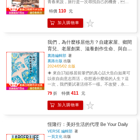
界專家熱烈好評推薦──◆Re Life 整理收納學
青春來說，旅行是一次尋找自己的機會，山
院校長｜Blair：「整理是一種愛與照顧自己的
川溫婉，歲月動聽，也許難以記住每一場明
110
特價
元
實踐。當我們用正向的心與有效的方法進行整
豔的花期，也許難以回想每一眼澄澈的泉
理時，會真切感受到整潔帶來的好處、珍惜物
名，那些兀自靚麗的風景，在冥冥之中會和
加入購物車
品的滿足，以及對居住空間的感謝。同住屋簷
我們有過照面，它溫暖明天，你釋懷昨日。
下的家人，也能共同享受這份滋養。以『整
勇敢的人先抵達遠方。先理解生活，先渲染
理』作為對人、對物、對自己的愛之語，再好
成長，要記得，在路上，我們不再是孤單的
不過了。」◆收納工程師 Peggys：「收納整理
靈魂。世事千帆過，朝日醉春光，走走停
我們，為什麼移居他方？自建家屋、鄉間
的過程中一定會有不知如何開始的時候，透過
停，前方終會是溫柔和希望。
育兒、老屋創業、滋養創作生命、與自然
敏恩老師的書籍，認真可以打開那扇通往美好
山林為伍等17則移居先行者的故事
裏路編輯部
著
人生的門，一起試看看！」◆《財富自由的整
裏路出版
出版
理鍊金術》作者 整理鍊金術師｜小印：「當
2024/05/02 出版
你學會好好整理生活，就會發現，原來愛自
◈ 來自17組移居前輩們的真心話大告白如果可
己，也可以這麼日常」。◆居家整理顧問｜何
以依自由意志而活，你想過什麼樣的人生？這
安蒔 Sasha：「整理， 是為了貼近更真實的自
一次，我們要試著活得不一樣。不改變，永遠
己。」◆一二三宿 居家生活｜3小媽欣怡：
不知道前方有多少新的可能！&◈「探索你的移
「書中提到『你的家是否乾淨又凌亂』，真心
411
79
折
特價
元
居型態！」心理測驗幫助你了解自己對於移居
點頭如搗蒜，其實不是不會整理，但抓小放
的態度和準備程度，並找出可能適合的移居型
大，只會又累又亂，還不來看是否就是你！」
加入購物車
態。&◈ 3大類移居前哨站&mdash;&mdash;居
◆收納規劃顧問｜阿好：「你只是想讓家變
住、工作、生活篇提供試住的短居生活空間、
好，卻總在整理上和家人起衝突。其實你們都
地方工作人才的媒合平台、提供農耕體驗、老
在用不同方式說愛，本書教你如何不勉強、不
屋創業補助⋯⋯，進入地方落地生活有各種資
恆隆行：美好生活的代理 Be Your Daily
指責，讓整理變成理解彼此的橋樑，而不是距
源和單位，讓他們來幫助你！&＃一段生命歷
離的開端。」◆收納專家｜廖心筠「常常聽見
VERSE 編輯部
著
程，兩種視角&本書集結2020～2022年《地味
客戶抱怨，好不容易花了很多錢買下房子，砸
一頁文化
出版