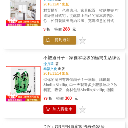
生活； ●&可以豐富日常生活使用的器皿，提升
多說了！女人愛美是天經地義的。法國女人絕
2018/12/07 出版
人。(還是提醒各位務必注意實際情況) ──萬華
生活質感的小物等等。 旅遊深度介紹，不是走
不怠慢自己，保養打扮的儀式是每天時間規劃
謝哲青 好評推薦 導覽羅浮宮也沒問題！──萬
材質搭配、色彩應用、家具配置、收納規畫 打
馬看花的景點或是情報式的旅遊資訊，著重當
中的第一優先。從二十歲到八十歲的保養打扮
華謝哲青
造紓壓日式宅，從此愛上自己的家本書告訴
地人文歷史與飲食報導，讀者能藉此發展出自
的重點完全不同，用最能展現自己階段之美的
你，如何裝潢出簡約和風、充滿禪意的日式宅
身的旅人觀，擁有獨一無二的旅行體驗。 ◆封
方法寵愛自己，美麗和年紀當然沒有關係！只
色彩搭配：低色彩、低飽和度，主體色調以大
面故事：迷上湯 日常生活裡就能得到的療癒，
有自我感覺良好的人，才能帶給身邊的人正能
288
9
折
特價
元
地色系為主材質選用：首選天然原木，展現出
是湯。 喝碗熱湯，或是，泡個湯，讓人從頭到
量，所以，誰說把時間花在自己身上是自私的
自然氣息，減少人為、工業色彩家具選購：揚
腳感到溫暖，身心都得到撫慰。 ◆&親眼看看
行為呢？ 法式風格：法國女人的祕密武器 除了
貨到通知
棄占據過多空間的大家具，低矮、多機能才是
平常吃的蔬菜是怎麼種出來的？每天吃，更要
「優雅」，「風格」也是法國女人的代名詞。
重點收納計畫：精算儲物空間，讓家看起來井
吃得安心。 ◆&喜歡的可頌麵包，試吃報告。
尤其是當女人已經到了一定年紀，理當對自己
然有序，充滿簡樸和風本書特色：坪數小，更
◆&因為愛，享受迷路威尼斯。 ◆&一般遊客不
非常了解，知道自己怎樣最自信迷人。她們只
要懂得精算，空間不能有絲亳浪費捨棄不必要
不塑過日子：家裡零垃圾的極簡生活練習
知卻可輕易品嚐到的泰國朱拉隆功大學校園美
會穿上感到自在的衣物，懂得用關鍵配件在身
的格局，規畫最佳生活動線，挑選適合的小體
食，時光更迭，美味不變。
上製造亮點，而且她們也知道服飾不是風格的
涂月華
著
積家具善用設計技巧，讓視覺偷出空間調整居
幸福文化
出版
全部，更重要的是「態度」。當女人已經穿穿
家色彩，創造寬敞的環境賦予空間多功能，打
2018/11/14 出版
脫脫幾十年，也應該要擁有一座件件到位的衣
破制式格局規畫小坪數，也能有豪宅般舒適
櫃了，還有什麼比打造理想衣櫥更振奮人心的
◎你的廚房有幾個鍋子？平底鍋、鑄鐵鍋
事？ 禮物：營造法式日常的祕方 生活中處處是
&hellip;&hellip; ◎一天製造多少塑膠垃圾？飲
樂趣，就算是當妳被宣布該減肥了，還是要吃
料瓶、吸管、食材包裝&hellip;&hellip; 德國每
得滿足──這是法國女人的基本堅持。本章中有
人每年平均使用45個塑膠袋，台灣卻高達782個
300
79
折
特價
元
許多「禮物」，從名廚提供的低熱量美味食
不塑，是愛自己、愛家、愛土地的一種生活方
譜，到製作香花的方法，還有保養毛衣的祕訣
式 第一本減塑專書，超實用、圖解清楚、超過
加入購物車
（為什麼我沒有早二十年知道！）、好玩的法
100種必學方法 環保萬歲！美好極簡生活，現
文專有名詞，和拍出美照的小心機。
在開始！ 【減塑從廚房開始，一定要學會保證
事半功倍】 廚房是最容易製造塑膠垃圾的場
所，從採買、料理、到清洗，常常很快就製造
DIY＋GREEN自宅改造綠色家居