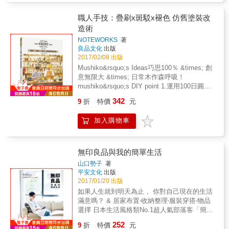
計師久保百合子，3人都才30出頭，吃得多、喝
得多，常笑得很開心。 常常若是有誰發現不
職人手技：疊刷x斑駁x褪色 仿舊塗裝改
錯、聽說好吃的店家，4人就會約著去吃吃看。
造術
就在吃吃喝喝的談笑中，萌發了創刊《日日》
NOTEWORKS
著
的想法。如果沒有那次的餐會，想必就不會
良品文化
出版
《日日》的存在了吧。 & 之後的11年，飛田和
2017/02/08 出版
緒成了料理研究家，在雜誌、電視等媒體上十
Mushiko&rsquo;s Ideas巧思100％ &times; 創
分活躍，每年都會出版好幾本書；公文美和、
意無限大 &times; 日常木作森呼吸！
久保百合子也成了資深攝影師、擺盤設計師，
mushiko&rsquo;s DIY point 1.運用100日圓的
活躍於第一線；高橋總編也來到年輕時無法想
銅板雜貨進行DIY改造！ 2.原木色 &times; 仿
像的年紀，至今仍持續著編輯的工作。 & 促成
342
9
折
特價
元
舊塗裝，刷出溫暖的自然風居家色調。 3.合板
《日日》工作夥伴4人相遇的是飛田和緒的第一
&times; 伸縮桿的收納魔法，解放1LDK，小套
本料理書《來我家吃飯吧！》（講談社）。帶
加入購物車
房&rarr;大空間不是夢！ 4.不破懷原本建築，進
著致敬與回歸原點之意，在相遇的第16年，
行可修復式改裝，租屋族裝修OK！ 5.以最簡單
《日日》選定了「宴客料理」、「大盤．大盆
的工具、便宜的材料、零碎的時間即可完成，
料理」、「快速完成的一盤料理」三大主題，
手作初學者一定會愛上&hearts; 6.以手作品裝
無印良品與我的簡單生活
由飛田和緒以海邊才吃得到的新鮮海味與鮮美
飾居家，讓每個小角落都＼超卡哇伊／ ★★★
蔬菜作為食材，並請公文美和來攝影、久保百
山口勢子
著
動手作雜貨將成為一種你快樂自在的生活方
平安文化
出版
合子擺盤。
式。 本書的手作品皆以手邊既有的零件、小雜
2017/01/20 出版
貨、簡單的工具等 較無負擔的素材進行製作。
如果人生就到明天為止， 你對自己現在的生活
以各式各樣的裝飾配件與收納箱組合改造，再
滿意嗎？ & 居家布置‧收納整理‧服裝穿搭‧物品
搭配自然風塗裝後， 就能搖身一變成為可愛又
選擇 日本生活風格類No.1超人氣部落客「簡單
實用的手作品，不僅可以妝點居家， 更能當作
生活」密技大公開！ 只要利用家裡的「無印良
252
收納、盆植容器。 就讓我們運用這些小巧思，
9
折
特價
元
品」，立刻就能實行！ & 「減」一點，再