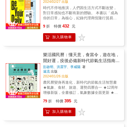
手帖》「移住者告白」單元中，移居先行者們
錢裝潢整個家，但最後卻不喜歡回家，因為空
2024/02/27 出版
真實的生命故事，並於多年後，再度一一探訪
間被雜物塞滿了，但內心卻空空的。我們以為
時代不停地推演，人們因生活方式不斷改變，
追蹤，自我剖析 vs 採訪紀錄，前後兩段時間書
多一點收納盒、多一個櫃子，家就會變得更
對日常感知也不斷有新的體驗。 本書以「成為
寫對照，真實描繪出移居所帶來的變化軌跡。&
好，但最後只是把情緒也一層層塞進抽屜，然
你的日常」為核心，紀錄代理商恆隆行貿易股
究竟移居真的是對的選擇嗎？&在這段逐漸釐清
後假裝沒事。我一直相信整理不只有斷捨離，
份有限公司自創立以來，便致力以美好的風格
432
自我的過程中，最初追求的理想是否實現了？
9
折
特價
元
是一場對自己生活的深度對話。這本書，是一
選品，將大家的日常過成美好時光。 裝幀設計
他們現在的生活路徑又駛向何方？&原來移居，
步一步，帶你看懂自己的空間，也看懂自己。
以美好生活報的格式，提供關於每日生活美好
改變得最多的不是外在環境， 而是你和自己的
你會發現，當你開始整理，不只是清空桌面，
加入購物車
想像的面向，從專欄、頭條、商業版，到副
關係。&＃移居地方這些年，其實我們想說的
而是慢慢把那些『我早就該放下的』，溫柔地
刊、生活版等，期望打開讀者的感知，美學多
是⋯⋯&可能會發生&mdash;&mdash;心儀的土
放手。用愛妝點你的家。推薦給你，想要重新
一點，創意多一點，追求多一點，想像就再多
地／房子不會在第一時間就出現、想要過著半
開始的你。想找回生活主導權的你。還有，願
一點，讓生活大於想像。 &
樂活國民曆：懂天意，食當令，遊在地，
農半Ｘ的生活，做了才發現自己根本無暇照顧
意對自己好一點的你。這本書，會讓你知道，
開好運，疫後必備新時代節氣生活指南
田地，突然從都市搬到鄉間，來自左鄰右舍的
你值得一個真正讓你安心的家。」◆楊賢英快
(增修新版)
過度關心，讓人很有壓力&hellip;&hellip;&除此
彭啟明、洪震宇、李咸陽
著
樂省錢生活FB版主｜楊賢英：「用愛整理家，
遠流
出版
之外，也會結出美妙的果實&mdash;&mdash;&
就會被滿滿的愛包圍著。」◆Youtuber｜極簡
2024/01/26 出版
一開始因為結婚而移居宜蘭，從沒有生活目標
實習生Dan：「作者分享『舒適生活的10個步
慢慢找到想做的事，也創立了自己的品牌的亞
農民曆變身再進化．新時代的節氣生活智慧書
驟 』，從構思、精簡到動線優化，具體又實
萱說：「住在這塊土地上，好像很多想做的事
★氣象、食材、旅遊、運勢四曆合一 ★12周年
用。讀完會忍不住捲起袖子，躍躍欲試！」
都會自然而然冒出來。」&從台北移居台東鹿野
增修新版，全書修訂，氣象數據全面更新 ★王
嘗試耕作、自給自足，也自然發展出自釀啤酒
春子手繪24節氣圖& & 台灣是座活生生的節氣
395
79
折
特價
元
事業的思穎說：「移居前的收入很單一，以為
島，氣候分化細緻，物產豐富多樣，四季美景
自己能做的事也很單一，如果我還是一個都市
更迭，更有多元族群帶來的各式文化慶典與有
加入購物車
裡的上班族，永遠不可能知道這些。」&想找安
趣民俗。 & 本書集合氣象、命理、食材與旅遊
靜的地方開咖啡店，最大限度地依自己的自由
四大領域達人，透過長期資料蒐集、眾多科學
意志而活的文萱說：「才明白原來夢想的生活
數據分析與重新文化詮釋，企圖整合出兼具傳