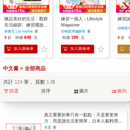
陳設美好的生活：觀察
練習一個人：Lifestyle
練習
生活細節、練習擺放日
Magazine
自轉星
常，才能安頓更好的環
林書言 Lsy sophie
著
自轉星球編輯部
著
境與展現自我
648
199
9
折
特價
元
特價
元
9
折
加入購物車
加入購物車
中文書 > 全部商品
共計
124
筆， 頁數
1
/3
篩選
排序
圖片
條列
真正重要的事只有一點點：不是要更努
力，而是讓生活更簡單，日本人氣料理家
化繁為簡的生活哲學
吳雯
著