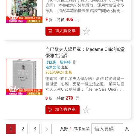
候罵髒話，而且罵得真情流露。大叔覺得艾雷
一次決定勝負。可以窺見認真與木器製作一決
庭園］ 本書教您巧妙地擺放、運用雜貨及小型
島威士忌的好在於愛恨分明&mdash;&mdash;
勝負的「器的履歷書」專欄，每次都讓我們滿
家具， 搭配草花的擺設佈置讓空間變化得更加
人生苦短，要喝就喝有個性的混帳吧！大叔常
懷期待且興味盎然地閱讀。 & 這次《日日》便
豐富。 試著以室內設計的佈置方式提昇庭園的
常一個人用餐，好吃就不感到寂寞了
405
以三谷龍二先生「器的履歷書」為主題推出專
9
折
特價
元
品味， 讓庭園的每個小角落都充滿魅力。 ［利
&hellip;&hellip; 成為大叔有時候是一種資格認
刊。
用高度差，打造立體感空間］ 挑選各式各樣的
證，歡迎來到中年大叔的世界。 ◎大叔對環島
加入購物車
雜貨、小物、家具、大小植栽， 擺放出庭園的
吃喝有偏見&mdash;&mdash; 開車環島旅伴要
立體感，帶來視覺上的華麗之美。 除了可利用
通過挑CD考驗；吃喝挑店不喜歡排場也討厭排
座椅、梯子或是箱子等雜貨巧妙製造出高低差
隊；大叔痛恨喝酒警語，覺得在戶外扯屁很重
之外， 也可懸掛提藍、空罐或是鳥籠等物品。
要，喜歡去不會遇到熟人的咖啡館。 ◎大叔對
向巴黎夫人學居家：Madame Chic的6堂
高低落差讓原本寂寥的空間熱鬧起來， 也可讓
出國旅行有偏見&mdash;&mdash; 參加建築團
優雅生活課
植物的季節變化景緻一覽無遺呢！ ［賦予老舊
要認老師不要認旅行社；去南歐從早到晚都要
珍妮佛．斯科特
著
物品再生的魔法］ 若家中有生鏽的空罐、老舊
喝酒；去美國看大聯盟一定要買紀念品；去國
積木文化
出版
廚房用品等 廢棄的生活用品，先別急著丟棄，
外參加音樂祭看山玩水比看團重要。 ◎大叔關
2016/09/24 出版
本書教您簡單回收加工， 稍花功夫即可將用不
於追劇聽歌有偏見&mdash;&mdash; 不同人生
暢銷書《向巴黎夫人學品味》新作 時尚是是一
到的小器皿 變身成可愛的時尚花器！ 享受庭園
階段要有不同日劇陪伴；喝威士忌要搭配沙啞
種感覺、心態，更是一種生活之道。 解開法國
的樂趣，利用雜貨&times;植物將庭園打造得溫
歌聲；聽厲害女歌手現場版要配高粱。 ◎大叔
女人天生Chic的關鍵：「Je ne Sais Quoi」及
馨又充滿魅力吧！ 一邊欣賞著花草的各種姿
關於身邊夥伴有偏見&mdash;&mdash; 大叔通
「Bien dans Sa Peau」 向巴黎時尚夫人借
態，一邊悠閒自在地澆水， 應該是小小園藝家
常有前妻，能天長地久不是有本事，是好運；
270
9
折
特價
元
鏡，讓日常生活從容優雅 從改善居家生活開
最幸福的一刻了吧！
女人有兩種，一種來報恩，一種來報仇；大叔
始，進而提昇外在氣質 珍妮佛．斯科特曾以交
沒有前輩才女紅粉知己活不下去。 ◎大叔關於
加入購物車
換學生的身分到法國巴黎求學，寄宿家庭中，
中年人生有偏見&mdash;&mdash; 認真保養很
被暱稱為「Madame Chic」（時尚夫人）的女
重要；推拿算命很重要；回家陪媽媽很重要。
主人，將這位出門習慣穿運動褲的加州少女當
◎大叔最重要的偏見&mdash;&mdash; 大叔一
作家人般照顧，毫不藏私地傳授法國女人「je
1
2
3
頁數
1
/3
移至第
頁
定要有好幾個酒友，歡樂時無限暢飲，苦悶時
ne sais quoi」（難以言傳）的優雅生活之道。