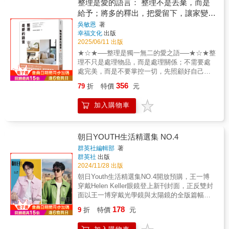
可見賣冰小屋。一百多年過去，冰品已經成為
整理是愛的語言： 整理不是丟棄，而是
心一致當生活不再勉強身體，心自然會安定人
台灣盛夏最常見的庶民小吃之一，不管是再小
給予；將多的釋出，把愛留下，讓家變成
生是由無數「日常小動作」堆疊而成，當你在
的鄉鎮，也都會有一間冰店、一個賣冰的攤
愛的容器
洗碗、走路、開關櫥櫃時，將動作放慢、做事
吳敏恩
著
車，或者至少至少，有間兼賣著枝仔冰、雞蛋
幸福文化
出版
變溫柔，心也會跟著安定下來，生活自然回到
冰的柑仔店。就如同台南鹽水的銀鋒冰果室、
2025/06/11 出版
舒服的狀態。 書中談料理，卻不是食譜書；談
高雄旗山的常美冰店、新北馬崗的阿萬柑仔
生活，卻不說教。全書沒有勵志語，而是透過
★☆★──整理是獨一無二的愛之語──★☆★整
店⋯⋯小鎮的冰店是台灣常民生活的地標，連
每天一定會做的小事：吃飯、做菜、洗碗、使
理不只是處理物品，而是處理關係；不需要處
結了人們與在地的情感與回憶，也見證了地方
用家中的物品，教你如何減少不必要的選擇與
處完美，而是不要掌控一切，先照顧好自己再
的興衰與世代變化。這期編輯部拜訪了上述三
負擔，當行動變簡單、動作變輕柔、思考變清
推及家人。 讓家成為包容愛的容器、心動住
地的冰店，同時找來《地味》的地方好朋友們
356
79
折
特價
元
楚，心也會慢慢安定下來。當你不再被「一定
所， 這就是整理的美好 ！【用整理說愛，用美
助陣，希望能以不同的視角，認識這些地方的
要做到更好」的焦慮追著跑，生活反而會開始
好的空間寫溫暖的故事】「整理不只是處理物
過去、現在與未來。＊＊＊其他精采單元＊＊
加入購物車
順起來。這是一本適合在疲累時翻開、能實際
品，而是處理關係，很多關係會因為空間的調
＊【來自地方的你】〈台通李毅誠：十八歲以
減輕生活壓力的書，陪你把複雜的日子，一點
整而改變；整理不是要處處完美，而是提醒我
前，伸港就是我的全世界〉為什麼台通聊天的
一點過簡單。 【熱情推薦】（依姓氏筆劃排
們不要掌控一切，更重要的不是整理的成果，
魅力這麼強大？我們跟著主持人李毅誠回了一
序）比才／作家、《小酌時間》作者毛奇／飲
而是在過程中，你被提醒了什麼？」這也是成
朝日YOUTH生活精選集 NO.4
趟老家，聽他聊聊「丟死豬飛蒼蠅」、爬天后
食作家彭菊仙／作家 【推薦短語】日本近年來
為空間整理師之後的吳敏恩，最想傳達給讀者
宮後院的恐龍、看著金紙廢水排進河裡的童年
群英社編輯部
著
很流行「中華料理」，所謂的中華料理乃是中
的心意： 「整理不是要我丟掉一切，而是幫我
群英社
出版
回憶。【現居地方的你】〈Apyang Imiq：返鄉
餐落地日本後開展出來的異花，親切可口又帶
分辨什麼值得留下來。」☆有足夠的留白空
2024/11/28 出版
辛苦，但很浪漫〉在部落生活的青年作家告訴
有我們所熟知的中餐元素。來自北京在日本居
間，就有無限的可能☆當你擁有空間的主導
我們：「在個人、家族、公共性緊密交織的部
朝日Youth生活精選集NO.4開放預購，王一博
住超過 30 年並在日成名的料理家吳雯，凝練生
權，可以重新省思☆要把什麼放進生活裡，這
落社群中，說不出口的是性向。」【全球地
穿戴Helen Keller眼鏡登上新刊封面，正反雙封
活經驗，提供有效的美感生活建議，可說也是
就是整理的美好【把寶貴的時間留給自己及家
方】〈蘇凌：我在南印度撿腰果、認親戚、過
面以王一博穿戴光學鏡與太陽鏡的全版篇幅，
某種中華料理一樣的化身吧！──毛奇／飲食作
人，讓你的家照顧你】透過這本書還會讓你建
新年〉「燠熱的晚上，我和全家人趴在前庭石
呈現Helen Keller具有國際品質、高貴氣質、優
家
178
立自己的整理邏輯，而不是只有丟東西！即使
9
折
特價
元
地上，玩羅望子籽彈射遊戲——上一次這樣百
雅時尚的品味。頂流巨星王一博與Helen Keller
每次開抽屜， 都一樣有條理，一旦建立起屬於
無聊賴，是我小學一年級時，和爸爸在三合院
自2022年開啟『直視自我，放膽一"博"』不懈
自己的收納邏輯，每天只要花少許的時間就能