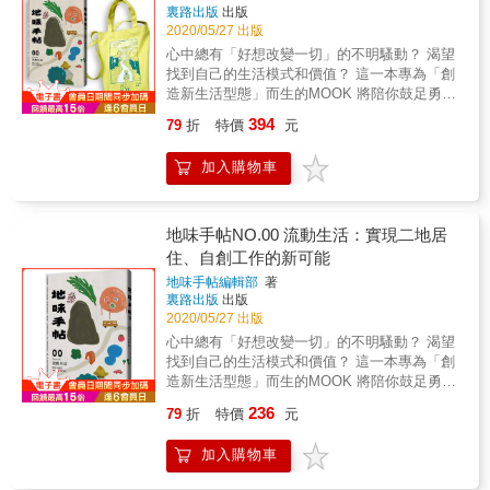
心，開始訪查在地具有的人文物產特點，進而
種幻想，做為逃避的藉口。 ◎想讓此刻過得更
林海岸小巷的採訪甘苦談，一探這個團隊如何
裏路出版
出版
少浪費的生產方式 ✔︎沒有垃圾的葬禮企劃書
發起行動，影響地域的建築硬體、文化消費、
美好，就必須明白當下需要的是什麼，學會調
實現記錄百工的企圖，及勤跑田野現場的觀
2020/05/27 出版
生活習慣等種種。這樣的改變，不限地方原住
整與捨棄。不被從前緊緊綑綁，不為未來過度
察。
心中總有「好想改變一切」的不明騷動？ 渴望
居民或是新移民者，而是以地方為核心，共同
擔憂，只是全力做著現在該做的事。日常生活
找到自己的生活模式和價值？ 這一本專為「創
擾動下所產生的結果，也給予了「重新看待地
的膨脹與縮減，要時時在自己的掌握之中。 ◎
造新生活型態」而生的MOOK 將陪你鼓足勇
方的角度」。 本期特輯，將分別介紹花蓮市
盡量使用自己擁有的好東西，不去區分待客和
氣、尋找新可能 ◆地方發聲，第一本串聯全台
鎮、新竹城區，和台南新化老街等地的主要地
日常，才是真正不浪費的生活，也才能自然而
394
79
折
特價
元
各地生活型態的風格誌！ ◆新創單位站出來，
方行動團體，分享自己在形塑地方個性時扮演
然培養美的意識。懂得鑑賞好物，將擁有不同
提供在地文化觀察手記！ ｜首期特輯──流動生
的角色。同時，邀請這兩年特別活躍的鹿港青
的樂趣，一是豐富的想像力，另一是不會被虛
加入購物車
活｜ 「你想過什麼樣的生活？」 「那樣的生活
創世代來一場深夜對談，談談他們各自的落地
假代替品所迷惑的篤定。 ◎再不自然的作法，
在哪裡？」 如果問內心這兩個問題，五秒內必
經驗和對地方的觀察。 最後，更邀請了打造台
做過三次就會變成「習慣」，人類就是如此容
須回答的話，你的回答是什麼。 「我想要自己
東慢食節、恆春半島歌謠祭及富里山谷草地音
易妥協。因此，只要對東西擺放的位置或用法
決定工作時間和地點，不要每天趕著打卡上
地味手帖NO.00 流動生活：實現二地居
樂節等，成功以節慶活動打開地方特色的主事
產生三次不順暢、不方便的感覺，就要馬上調
班！」 「我小時候住在鄉下地方，常常可以亂
住、自創工作的新可能
者，寫一封信給在地，敘說他們與地方的感情
整改變。 ◎當住居空間與家具擺設維持恰如其
跑，我希望孩子也能住在那樣的地方。」 「我
和故事，從中體會人與地方在一起的深情。
分的距離與密度，才能營造舒適的感受。物品
地味手帖編輯部
著
希望能住在夠大的空間，可以讓我種花種菜，
對空間的影響不在於大小，而是其中蘊含的力
裏路出版
出版
但是經濟能力負擔得起。」 想要的生活，當然
2020/05/27 出版
量，也就是所謂的存在感。
不像快問快答容易發生，卻仍有許多充滿想像
心中總有「好想改變一切」的不明騷動？ 渴望
的畫面。試刊號我們以「流動生活」為題，試
找到自己的生活模式和價值？ 這一本專為「創
圖在人口流動的歷史脈絡下，邀請社會觀察家
造新生活型態」而生的MOOK 將陪你鼓足勇
對此現象提出二地生活型態的可行性，打破
氣、尋找新可能 ◆地方發聲，第一本串聯全台
「定居就是不可動」的固著觀念。 同時也藉由
236
79
折
特價
元
各地生活型態的風格誌！ ◆新創單位站出來，
訪談「書粥」高耀威、「採集人共作室」陳科
提供在地文化觀察手記！ ｜首期特輯──流動生
廷、「有田有米」吳佳玲，及「月過山丘」賴
加入購物車
活｜ 「你想過什麼樣的生活？」 「那樣的生活
祿珊李婉蕙等長期在兩地移動、居住的生活案
在哪裡？」 如果問內心這兩個問題，五秒內必
例，探究他們為何而流動，流動的同時又該如