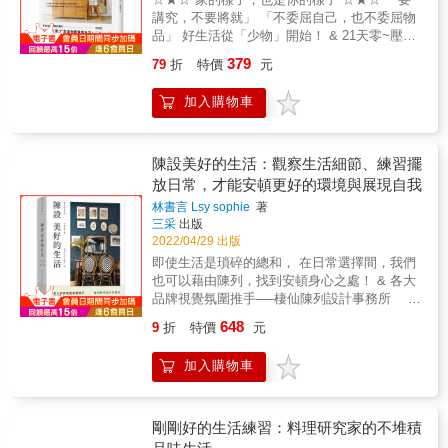
脈 &bull;去做對他人有益的事&末羊子／
長年實踐經驗的心得，能提供可以在各種情境
講究，不要將就」 「不委屈自己，也不委屈物
YouTuber布姐／布姐陪你聰明工作創意生活、
中，實際運用餐桌布置的技巧，並在呈現美麗
品」 好生活從「少物」開始！ & 21天零~壓~
Podcast布姐的沙發主理人何安蒔／藝收納居家
的視覺效果之餘，讓您看完整本書就能學到經
力的收納魔法，效果維持一輩子！ 讓房間、心
整理顧問吳娮翎／生活美學作家潘月琪／知名
過十年也不褪色的知識和技法，無論時代怎麼
379
79
折
特價
元
靈、人生，全部煥然一新， 從打開大門開始，
口語表達講師、《質感說話課》作者整理鍊金
更迭都能靈活運用。 為了可以讓您更快速掌握
就是你熱愛生活的全部！ ●在你的心目中，
術師小印／《財富自由的整理鍊金術》作者
餐桌布置訣竅，作者甚至還整理出從企劃發想
加入購物車
家，是什麼樣子呢? 你的家，是你滿意的樣子
Emily／空姐報報Emily Post版主Kasin／極簡
到布置完成的「餐桌配置的十道法則」，只要
嗎? & 看著擁擠雜亂的家，覺得都是因為房子
生活家推薦(按姓氏筆畫排列)這本溫柔的小書將
記住這十道法則，就能掌握八成左右的餐桌布
太小的關係， 家裡寸步難行，想必是因為有了
帶你，有意識的減物，精選自己身邊的物品，
置。 一讀就懂的知識與技法，輕輕鬆鬆就能布
孩子才如此爆炸， 每天下廚像在打仗，煮完後
陳設美好的生活：觀察生活細節、練習擺
放慢生活的步調好好享受每一天，時時保有優
置出理想的餐桌。 &
又杯盤狼藉難以收拾， 好像永遠有做不完的家
雅和餘裕。&mdash;&mdash;極簡生活家
放日常，才能安頓更好的環境與展現自我
事。 知道要斷捨離，但想到「丟東西」就令人
Kasin&在生活中培養感性，從細節展現獨特品
林書言 Lsy sophie
著
焦慮， 極簡很令人嚮往，但覺得自己一定做不
味，由內而外打造更具質感的自己。
三采
出版
到。 & 如果家的樣子，不再是讓人避之唯恐不
&mdash;&mdash;空姐報報Emily Post版主
2022/04/29 出版
及， 那麼你的樣子，也不再會是煩躁焦慮。 &
Emily&
即使生活是瑣碎的總和， 在日常選擇間，我們
和大家一樣 體會過這些歷程的收納專家吳敏恩
也可以藉由陳列，找到安頓身心之處！ & 各大
老師， 告訴你如何重振整理的心情， 讓你未來
品牌視覺氛圍推手──棲仙陳列設計事務所 &
過著舒適又幸福的每一天。 & ★這本書有著溫
理論 &times; 選物 &times; 搭配 &times; 技巧
暖的文字語言、邏輯清晰的概念解說、實用的
648
9
折
特價
元
&times; 案例 脈絡化&times;公式化拆解陳列設
方法技巧，以及老師家精美的照片，絕對是值
計 & 風格是來自經年累月的喜好與鑑賞，把喜
得細細品味、收藏的好書。★ & ●沒有什麼物
加入購物車
歡的東西透徹地了解一遍，當開始理解內化、
品，比「空間」更珍貴。 4口之家+1柴，從
與其相處，不斷重複，然後就成為了風格。 &
「減物」開始才懂得的豐盛開始！ &rarr;簡約生
關於空間設計，大家最關心的是before和after，
活進化版論：用比之前少的物品，過更好的日
市面上的書籍內容主要也以這樣的形式呈現，
剛剛好的生活練習：料理研究家的不堆積
子， &留下來的都是少量物品，都是真正喜
但是卻缺少中間規畫、調整的細節。 & 本書透