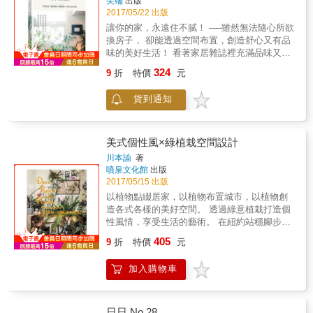
尖端
出版
出一種從容不迫的鎮靜風采。 在這個快速變遷
過隨性，常被弄到玩興盡失 承認事實婚的法
日》，因為年初日文版總編輯高橋良枝的過世
2017/05/22 出版
的時代中，我們對言行舉止的標準似乎越來越
國，婚姻登記居然要冠夫姓 到法國人家裡作客
而延宕至今。隨著高橋總編輯的過世，創刊十
讓你的家，永遠住不膩！ ──雖然無法隨心所欲
隨便，這本書就像一場及時雨，讓我們重溫進
千萬一定要遲到 不要跟法國人招呼「呷霸咩」
年的日文版《日日》也畫下了句點。 中文版
換房子， 卻能透過空間布置，創造舒心又有品
退有度、溫文有禮的行為令人折服的魅力。本
小心被酸 法國人對尖銳又諷刺的吐槽接受度世
《日日》自2012年7月創刊至今5年，當年完全
味的美好生活！ 看著家居雜誌裡充滿品味又獨
書涵蓋的主題包括社交場合的得體服裝、梳洗
界之最 法國小姑來台觀光順便帶一堆舊衣和胸
沒有預料到整個出版環境的迅速委靡，這本提
具風格的裝潢布置，幻想也能擁有漂亮的居家
打扮、溝通技巧、待客和作客之道、如何與鄰
罩來修改 超乎你的想像，法國人的地雷百百種
324
9
折
特價
元
倡美好生活的雜誌使我們陷入苦撐的困境。 儘
空間，卻不知如何下手嗎？ 擁有美麗又能放鬆
居和陌生人打交道、優雅榜樣、自律和自我形
&hellip;&hellip;
管《日日》停刊，但生活仍將繼續。就像這些
身心的居家環境，是每個愛家女性的夢想。礙
象等等，作者除了集結她從「時尚夫人」身上
貨到通知
十多年前在高橋總編輯率領下所企劃出來的內
於坪數而不敢放膽作夢嗎？家中有小朋友而不
學到的東西，還分享了她自己歷經辛苦得來的
容，至今看來仍是那麼動人且令我們受用無
敢擺放易碎家飾？ 一成不變的日子裡，最期待
智慧結晶。 想在日常生活中不動聲色地散發令
窮。如果這29冊中文版《日日》能成為大家生
節慶的來臨，想要好好過節或為心愛的家人慶
人怦然心動的優雅氣質，進而以出眾的儀態提
活中的滋養，為大家帶來一些參考，我想日文
祝，留下令人難忘的回憶嗎？ 在日本時尚雜誌
美式個性風×綠植栽空間設計
升生活品味？《向巴黎夫人學風姿》是你不可
版與中文版的製作團隊都會因為參與過《日
界有「流行女神媽媽」美稱、精品雜貨
或缺的入門寶典。 本書教你如何： 得體的拒
川本諭
著
日》而感到無比驕傲與欣慰。 在此謹代表中文
「KOKORO」品牌創辦人WAKO，帶領讀者走
絕、當個好客人、接受讚美、優雅進食秘訣打
噴泉文化館
出版
版製作團隊感謝專欄作者34號，以及所有讀者
進她的家，一窺「WAKO流」的布置美學，還
造個人風格、當個好鄰居、守時的美德、基本
2017/05/15 出版
的支持。
要敎妳：只要打點幾個角落、擺設一些小物，
的梳洗打扮、練習螢幕禮節、練習良好儀態、
以植物點綴居家，以植物布置城市，以植物創
就能立刻改變家中氛圍，營造出適合休憩與聚
合宜的穿著、保持神秘感、公開演講的台風。
造各式各樣的美好空間。 透過綠意植栽打造個
會的絕佳生活空間！ 即使在特別的日子裡，也
性風情，享受生活的藝術。 在紐約站穩腳步的
能運用巧思，輕鬆打造獨特的過節氣氛；現在
Green Fringers NEW YORK，重生為Green
405
就跟著WAKO一起改造妳的家，讓妳搖身一變
9
折
特價
元
Fringers MARKET。全新挑戰的概念旅社GF
成為最稱職的女主人，感受生活中的美好氣息
Hotel，提供了完整呈現川本式lifestyle的展示空
吧！ 本書特色 ＊空間降溫：在炎熱夏天裡，透
加入購物車
間。熟悉的台北街道，在川本 諭的巧手布置
過居家布置讓視覺感受即刻降溫好幾度！ ＊結
下，激盪出帶著懷舊感的新潮氣息。繼日本、
慶布置：情人節、耶誕節的「心機布置法」，
台灣、美國之後，人氣園藝師川本 諭跨足至其
能讓你和情人的感情瞬間加分！ ＊不花大錢：
他地區及國家激盪新視界，本書集結了創作領
日日 No.28