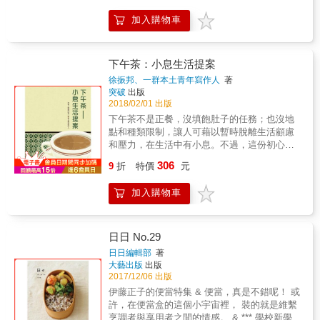
珍妮佛．斯科特以交換學生的身分到法國求學
心使用，就會是最具質感的生活用品； 手作玻
分解(Rot)：在家就可以處理掉廚餘以及可以被
時，寄宿家庭中被暱稱為「Madame Chic」
加入購物車
璃罐看似難度高，但只要掌握技巧，真的沒想
大自然分解的廢棄物。 資源回收(Recycle)：回
（時尚夫人）的女主人，日後成了珍妮佛的心
像中那麼難。 再魯蛇的人生，都能因為這些手
收可再生或再利用的資源。 【不塑生活的手作
靈導師。 時尚夫人將這位粗枝大葉的加州少女
作罐，而閃閃發亮！ 生活品味X無塑實踐 ─小
練習】 ■祖母與母親時代的天然保養方式─用絲
當作家人般照顧，毫不藏私地傳授法國女人將
空間大利用的魔法巧思，實用兼具環保的善意
瓜絡和水浮石來去角質、用洗米水和白醋潤
下午茶：小息生活提案
生活瑣事化腐朽為神奇的藝術，啟發了珍妮佛
效能，如玻璃野餐罐、餅乾材料罐 質感空間X
髮、用茶油、麻油護髮、用蛋白、蜂蜜、小黃
的生活品味，直到離開法國多年後，仍深受影
徐振邦、一群本土青年寫作人
著
美感創造 ─獨一無二的迎賓招待，用美感創意
瓜和西瓜皮敷臉、用蘆薈來鎮靜修復、不用洗
突破
出版
響。 這本書處處都是作者旅居巴黎期間，從時
讓人留下深刻印象，如泥罐座位牌、編織花瓶
髮精poo-free/non-shampoo。 ■使用無包裝清
2018/02/01 出版
尚夫人身上學到的珍貴秘訣；跟隨時尚夫人的
套 經典回憶X社交娛樂 ─暖心迷人的創意禮
潔用品，自製清潔劑的天然潔淨法─自製地板、
腳步，接受重質不重量的經典法式美學薰陶，
下午茶不是正餐，沒填飽肚子的任務；也沒地
贈，用真心誠意增進親友關係，如假期回憶
空氣芳香劑、檸檬洗髮精等天然清潔劑、、薄
你也能精通法式美食（毋需放棄享用美食的樂
點和種類限制，讓人可藉以暫時脫離生活顧慮
罐、生日禮物罐 本書特色 ＊好療癒！超精美手
荷牙膏DIY、香草潔牙粉、無患子清潔劑、05
趣）、穿著（經得起考驗的10件精品衣櫥）、
和壓力，在生活中有小息。不過，這份初心漸
繪解說圖示引導 捨去繁冗過長的敘述，以圖像
體香劑、卸妝油 ■可重複使用的手作練習─萬用
打扮（似有若無的裸妝最美麗）和生活之道。
漸被忙碌蠶食。下午茶正好是現代人寫照：愈
306
化的概念，所有步驟一目了然。 ＊好實用！多
蜂蠟布、日式棉布食物袋、布衛生棉、大托特
9
折
特價
元
想要將那無以名狀的巴黎風雅融入日常生活
來愈缺乏時間和心情，去咀嚼、享受食物和人
種場合豐富變化使用皆宜 不只限於點到為止的
包、咖啡濾布、舊衣變抹布、簡易三角布包、
中？書中教你如何輕鬆自如地籌辦社交聚會，
生滋味；逐漸變得麻木，食不知味，寢不遑
裝飾，從香料罐到燈具裝設，應用變化根本超
飲料提袋、束口袋、便當袋
加入購物車
一方面培養個人魅力，另一方面積極營造時髦
安……徐振邦老師考察下午茶的來龍去脈，還
究竟。 ＊好手感！手作中毒進階規劃超挑戰 從
的生活風格。嚮往巴黎品味的女人，絕對不可
有追踪下午茶從英倫來港的演變軌迹，看看下
輕手作到重手作，老少皆宜的手作玻璃罐終極
錯過這本寶典。 亞馬遜讀者★★★★★好評推
午茶如何由泊來品到成為本土永失居民。一羣
指南書。
薦 －－前所未見的故事與內容，充滿提升個人
本土青年寫作人，嘗試以他們文學角度和個人
日日 No.29
生活的絕佳提案&hellip; －－所有想要過得更好
經歷，喚醒大家在那些年吃奶油多、飲紅豆冰
日日編輯部
著
的女性都應該讀的書！ －－讀了它，你也可以
的快樂回憶；反思現況，建立一套小息生活提
大藝出版
出版
成為奧黛莉&bull;朵杜（Audrey Tautou）！
案。本書捨棄了傳統社會文化書籍的編年敍事
2017/12/06 出版
《向巴黎夫人學居家：Madame Chic的6堂優雅
模式，改以歷史文化掌故及文學故事穿梭交
伊藤正子的便當特集 & 便當，真是不錯呢！ 或
生活課》 時尚是一種感覺、心態，更是一種生
錯，在虛實、矛盾之間牽動大家的食慾與思
許，在便當盒的這個小宇宙裡， 裝的就是維繫
活之道。 向巴黎時尚夫人借鏡，讓日常生活從
緒。本書鼓勵大家要善待自己，重拾歎下午茶
烹調者與享用者之間的情感。 & *** 學校新學期