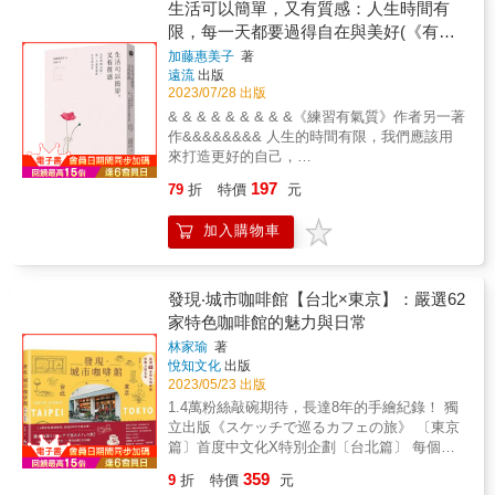
和工作模式可以在青壯年階段被實現。過去的
統生活智慧與現代生活價值，更符合現代人需
生活可以簡單，又有質感：人生時間有
遷居，是為了追尋某種生活狀態，未來若要再
求的節氣國民曆。 & 邀請大家透過親身實踐，
限，每一天都要過得自在與美好(《有氣
搬遷，就會是保護這樣的狀態，因為我已經找
去感受、認識、發現這片土地的美好，創造
質的簡單生活》新修版)
加藤惠美子
著
到了。」&希望孩子能在鄉村成長、親近土地，
「天地人合一」的節氣好生活。 全書以二十四
遠流
出版
一家三口移居宜蘭冬山開了一間社區型的麵包
節氣為架構，區分成氣象、食材、旅遊、運勢
2023/07/28 出版
店的小寶說：「平日有將近七成的本地客，你
四大單元。 & 氣象曆：一覽台灣北、東、南、
& & & & & & & & &《練習有氣質》作者另一著
會知道每個來到店裡的人是誰。這是社區店獨
中四區的平均氣溫、降雨機率和降雨量等節氣
作&&&&&&&& 人生的時間有限，我們應該用
有的樂趣，我們好像與地方一同生活、成長，
氣象的特色，並搭配達人的生活小叮嚀，讓你
來打造更好的自己，
看著孩子一路變化。」&因為嚮往在大自然裡生
關心自己也關心家人。 & 食材曆：一嚐四季最
&&&&&&&&&&&&&&&&&&&& 創造優質的生
活、創作，一路從台北、花蓮石梯坪、南投，
當令的食材，讀到文化食物的動人故事。文末
197
79
折
特價
元
活品質。& & & & & & & & & & & & &&方法很
最後落腳在台東三仙台、擁有自己的布作品牌
還附有節氣食材表，不只讓你知道吃什麼，還
簡單：&&&&&&&&&&&&&&&&&&&& 先從不
「每天」的聽聽，說自己也有過諸多掙扎和自
知道產地在哪裡。 & 旅遊文化曆：一探節氣自
加入購物車
浪費時間與物品下手！& &&&&&&&&&&
我質疑：「沒有好不好，只有想不想，願不願
然美景與在地文化慶典，同場加映達人旅遊推
接下來，練習過著「簡單又有質感」的生活，
意為自己的渴望做出改變。不要忘記，無論遇
薦。 & 養生運勢曆：一窺節氣出生之性格特徵
&&&&&&&&&&& &&&&&&&&&能讓人生變得
到什麼困境，我們永遠都有選擇，重要的是明
與命理運勢，開發你我成功的價值；另有養生
更美好又自在。 & 我們人生的整體樣貌是
發現‧城市咖啡館【台北×東京】：嚴選62
白自己的想法。」&對，也許我們會吃一些苦
守則與開運建議，讓你跟著大師趨吉避凶、萬
由每天的生活、每一個瞬間的串連所構築起
家特色咖啡館的魅力與日常
頭，跌幾次跤，也許眼前所憧憬的生活樣貌不
事亨通。 & 而增修新版除了全面更新所有氣象
來。而我們的時間有限，應該要用自己所擁有
總是那麼清晰，但在追尋的途中，會留下真正
數據外，也新增對應氣候變遷與全球疫情後續
林家瑜
著
的寶貴時間，打造出理想的自己！& 首先，
重要的東西。&你，準備好了嗎？&
影響下對大眾未來的各項提醒，希望讓《樂活
悅知文化
出版
了解自己喜歡的風格，只在身邊擺放少量自己
國民曆》2.0新版更符合新時代讀者的需求。 &
2023/05/23 出版
最愛且優質的物品，家具是如此、衣飾也是如
好評推薦 & 番紅花 / 作家 賴青松 / 穀東農伕 劉
1.4萬粉絲敲碗期待，長達8年的手繪紀錄！ 獨
此，然後細心對待，長長久久地使用。& 接
克襄 / 作家 & &
立出版《スケッチで巡るカフェの旅》 〔東京
著，以耐心、細心與觀察力，在生活中培養與
篇〕首度中文化X特別企劃〔台北篇〕 每個人
磨鍊感性，讓自己的存在與外在都變得更為美
都需要一間與自己心靈契合的咖啡館， 讓它成
好。&&&& & & 以感性創造有質感的生活，我
359
9
折
特價
元
為你匆忙行走於城市裡的一片綠洲， 不論是生
們因此能夠：& & &✓&豐富自己的心靈，讓自