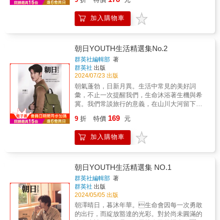
& 華語流行音樂天王周杰倫以獨樹一格的音樂
《Ripple… 漣漪》理念、內容、預覽，及即將
的角落，可以包裹你的不安，接納你的情緒；
作品影響著世界，陪伴粉絲度過生活中的每一
舉辦美學活動詳情請見附件。
家不一定是一成不變，但卻是你的庇護所。你
加入購物車
刻，呼應「雪碧」以音樂回應年輕世代生活態
才是空間的主角。 原則3：舒適生活的十
度的品牌精神。「雪碧」從經典綠色瓶身換上
個步驟 了解自己的整理邏輯，列出清單式
透明包裝，將原有瓶身的綠色添加劑去除，在
整理法，整理前、整理中、整理後，該做什麼
進行回收時，「雪碧」透明瓶包裝也能夠重新
朝日YOUTH生活精選集No.2
一目瞭然，節省整理的時間，順手把收納和空
製成寶特瓶，進而推動塑料的循環經濟，也能
群英社編輯部
著
間都打點好，之後只要順手維持，理想的居家
進一步落實可口可樂公司「瓶到瓶（Bottle To
群英社
出版
就此產生。 原則4：愈美才是愈少簡約的家就
Bottle）」的循環永續策略。 & 朝日YOUTH本
2024/07/23 出版
是創造一個能自省的空間，買自己真正喜歡的
期以生活風格為主軸，介紹飲茶知識及文化歷
朝氣蓬勃，日新月異。生活中常見的美好詞
東西，然後用很久，這裡要記住一個重點，讓
史、日本澡堂藝術，並介紹台灣本土品牌與餐
彙，不止一次提醒我們，生命沐浴著生機與希
家變美的，是留白的空間，而不是東西。掌握
廳30餘家、日本精品旅遊景點行程等，期待透
冀。我們常談旅行的意義，在山川大河留下足
以上的整理收納原則，讓你的家一眼舒適，每
過文字豐富現代人的生活。透過和更多品牌與
跡是意義，在小橋古剎放下執念是意義，而在
天悠閒追劇、出門旅行，去運動、去探索生活
169
藝人合作，除了推廣優良產品外，也希望成為
9
折
特價
元
旅途中那一縷清透的晨光，也是意義。在一座
的更多美好。◆精選整理的愛之語☆把不喜歡
一本豐富的時尚娛樂刊物，也歡迎演藝經紀單
無名的山上，我曾經品過最醇厚的茶。不知道
的去除，才能知道缺少什麼，而只要夠好，一
位洽談，結合娛樂演出發售。
加入購物車
是長途跋涉之後的情緒宣洩，或是來到原產地
個便足夠。☆少，不一定能使人滿足。好，才
品味到的最純粹的原葉，那一杯茶至此都難以
會。☆過多有用的東西，會讓空間變得無用。
忘懷。這麼想來，意義也是那一杯駐足休憩的
☆讓家變美的，不是物品，而是空間。☆用整
茶，也是那些驚鴻一瞥的瞬間。走走停停，生
朝日YOUTH生活精選集 NO.1
理好的空間款待自己，我可以感受到自己深切
活的真諦似乎在兩邊的風景裡逐漸清晰，終究
的愛。☆整理不是為了討好別人，而是為了討
群英社編輯部
著
是那些成長與牽絆，讓我們過盡千帆，依舊滿
自己開心。☆囤積越多的物品是什麼，你的焦
群英社
出版
懷希望。
慮就是什麼。☆最好的標準，就是討自己喜
2024/05/05 出版
歡。☆眼見為淨、耳聽為清、鮮衣美食、怡然
朝澤晴日，暮沐年華。生命會因每一次勇敢
自得。☆留白的空間，讓人覺得充滿餘裕。各
的出行，而綻放豁達的光彩。對於尚未圓滿的