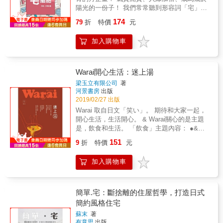
純樂趣 大家都會說法國女人很「優雅」，但這
衛生紙還輕。 不強迫自己改變，你不會知道自
人笑到炸裂，讓這本書，成為每日苦悶生活
陽光的一份子！ 我們常常聽到形容詞「宅」，
個優雅究竟是如何養成的？法國女人最常的回
己早中了便利癮！ 減少不必要的垃圾或戒掉無
的，是日救星。 & 【羅比總裁的人生語錄】 &
都是帶點負面意味，指人只會在家裏上網，和
答是「禮貌」、「謙卑」，還有「忠於自
174
意識的生活，說穿了就是換一個生活模式。便
79
折
特價
元
人生思考 ◎我出生，是為了要帶給你們幸福
電腦為伍，不了解人間、和真實世界有個無法
我」。細心布置的餐桌，使用令自己愉悅的美
利的生活不過是一種商業模式，而我們都中了
的；不，不是要上幼兒園的！ ◎聖誕老公公真
穿越的結界。宅宅們，是不是已經被誤會很久
麗物品，安排與朋友的開心約會，因為妳值
這個便利癮，一開始要戒掉可能會覺得很困
加入購物車
假不重要；禮，禮物是真的，就好了。 & 成功
了呢？《搶救宅細胞，美好生活的文青計畫》
得。心存善意對待周圍的一切，包括人和物，
難，但只要建立觀念，找到方法有意識地去執
心法 ◎你不要問這個貴不貴，你要問自己有不
要來翻轉大家對宅的誤解。讓大家了解宅並不
正面可愛的能量就會由內而外散發出來。 法式
行，你會發現，只是把自己的生活換成另一個
有錢。 ◎你只有一個寄幾跟寄幾比什麼比 ◎下
是不知人間疾苦，而是相當融入世界的陽光份
家事的藝術：從亞麻織品到食品櫃，讓家雅緻
模式而已，很容易就能養成良好的生活習慣，
次，你會輸得剛剛好而已 & 待人處事 ◎不要傻
子！ 嚴格來說，這不是一個只是要你走出戶外
Warai開心生活：迷上湯
有效率 沒有人是女神，揮揮手就能讓家裡有條
開啟美好生活。 減少垃圾首要「計畫性消
眼，要直接哭 ◎我不是原諒，我是忘記！ & 時
的旅行企畫，而是一個讓你對自己產生好奇、
梁玉立有限公司
著
不紊。打理一家人的天地需要智慧與經驗，還
費」，當用才花，一年攢下一趟歐洲之旅！ 大
間管理 ◎我不用看時間，時間，是給別人看
練習認識自己的行動。第一步先走出戶外，觀
河景書房
出版
有堅定的紀律。法國女人深信嚴守紀律，才能
家都有兩手抓著垃圾袋、追垃圾車跑的經驗
的！ ◎現在，立刻，下一秒！
察人群，進而和他人互動：包含對人微笑、和
2019/02/27 出版
游刃有餘地處理麻煩瑣事，甚至從中得到樂
吧？我真的很討厭收、倒垃圾，對我來說，零
人聊天，擁抱人群等。 這個計畫，主要透過專
Warai 取自日文「笑い」。 期待和大家一起，
趣。用喜愛的香味替織品防蟲，清潔可以既環
廢棄的最大好處就是，再也不用追垃圾車啦！
注、觀察的練習，以漸進的方式，讓你和別人
開心生活，生活開心。 & Warai關心的是主題
保又省力──只要用對方式。讓食品櫃裡的儲藏
垃圾是造成環境汙染的主因，而過度消費是最
的溝通更順暢。同時藉由文青式的生活型態，
是，飲食和生活。 「飲食」主題內容： ●&最
隨時都能變出幾道小點心，還有，別害怕對某
大元凶！計畫性消費是有效減少垃圾的好方
讓大家對宅生活有新的詮釋。 使用說明： ■打
受現代人關心的餐飲話題，例如：咖啡或茶
特定物件有偏執，喜歡就好好蒐集吧！這是生
法，還可省下許多不必要的開銷，一舉數得。
151
開《搶救宅細胞，美好生活的文青計畫》 ■每
9
折
特價
元
飲，糕點或麵包，小餐館或米其林等等； ●&令
活樂趣。 款待：待客的藝術 當女主人不容易，
最重要的是，我們變得更懂得生活，懂得用快
天抽取一個任務，並完成它。 ■完成該天任務
人矚目的飲食風潮，例如：健康又美味的店家
需要許多心思和周詳的計畫。完美的餐宴是生
樂的方式賺錢，懂得吃好的食物，生活過得更
後，請與任務卡一起打卡拍照，上傳到ＩＧ並
加入購物車
或是在家就可以享受的自製簡單美味等等； ●&
活藝術的極致展現，賓主盡歡的派對能讓人回
有意義。 期待我的經驗能讓減廢的美好傳到每
TAG「#搶救宅細胞」，與朋友分享你的進度。
尋覓台灣在地的好食材與好風味，介紹大家可
味無窮，還能交到新朋友、學習新知，使生活
個角落，人人從自身做起，讓環境越來越乾
【真人實證】 我明白生活裡總不會只有開心的
以買得到，吃得到的台灣好物，訴說好食好物
更豐富有趣。同樣地，每個法國女人都有自己
淨、生活越來越幸福。
事，所以決定找個辦法，讓自己每天都有快樂
的好故事。 ●&不可忽視的美味關係，闡述飲食
的制勝妙招（這當然是樂趣所在！），細心準
簡單.宅：斷捨離的住屋哲學，打造日式
的理由。 身為文青宅宅，一個人獨處固然舒
與情感的連結，刻畫生活中的美味與人情。
備、放心享樂──誰說桌上的料理一定要親自烹
簡約風格住宅
適，自由自在，但實行了一個月的美好計劃
「生活」主題內容： ●&居家空間值得講究的細
調？重點在於整體規劃，還有理想的名單。 美
後，我發現和他人產生連結也很溫暖!和每天第
蘇末
著
節探討，打造過得輕鬆簡潔又有滿足感的日常
麗的儀式：因寵愛自己散發出喜悅光芒 不用再
有意思
出版
一個見到的人微笑打招呼，真的不會被當怪