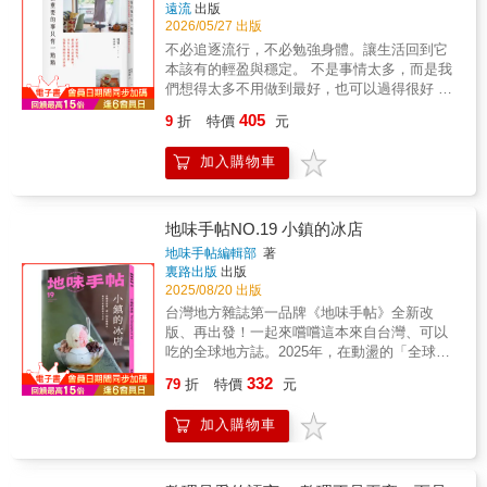
遠流
出版
2026/05/27 出版
不必追逐流行，不必勉強身體。讓生活回到它
本該有的輕盈與穩定。 不是事情太多，而是我
們想得太多不用做到最好，也可以過得很好 日
本知名料理研究家吳雯的「減法生活哲學」我
405
9
折
特價
元
們不是要更努力，而是讓生活更簡單！ 在快節
奏的時代，人們越來越努力生活，卻也越來越
加入購物車
疲累，我們習慣追求更多選擇、更多可能、更
多方法、更多資訊，卻因此讓生活變得複雜、
焦慮、難以持續。作者提出：不要「更努力生
活」、「把人生塞滿」，而是讓一切變簡單！
地味手帖NO.19 小鎮的冰店
因為真正重要的事情，其實並不多！ 讓生活輕
地味手帖編輯部
著
一點、穩定一點、長久一點的方式．生活簡化
裏路出版
出版
減少選擇、減少過度思考，生活就會輕鬆與其
2025/08/20 出版
每天煩惱菜單，不如固定幾道安心的料理，反
台灣地方雜誌第一品牌《地味手帖》全新改
覆思考「今天要煮什麼」，就是一種消耗。不
版、再出發！一起來嚐嚐這本來自台灣、可以
追求種類齊全的鍋具，而是選「真正會一直用
吃的全球地方誌。2025年，在動盪的「全球」
的」，簡化環境就是減壓。不追求變化、不被
世界裡，重新定錨「地方」之所向。＊＊＊本
332
流行牽著走、不讓小事消耗心力，當選擇變
79
折
特價
元
期特輯＊＊＊【小鎮的冰店】台灣在日治之前
少，生活自然就順了。 ．節奏重建每天都能一
少有冰可食，這股沁涼的夏日口感，先是在一
直做下去的，才是真的好生活不把「好習慣」
加入購物車
八九〇年代末期隨著日本統治進入台灣，一開
變成壓力，不把「高標準」變成目標，不是今
始是為了漁業保鮮和醫療之用，到了一九〇二
天很努力，而是明天、下週、明年都還能做下
年，台人吃冰的風氣開始興盛，台北河畔處處
去。能繼續做的程度，就是最好的程度。 ．身