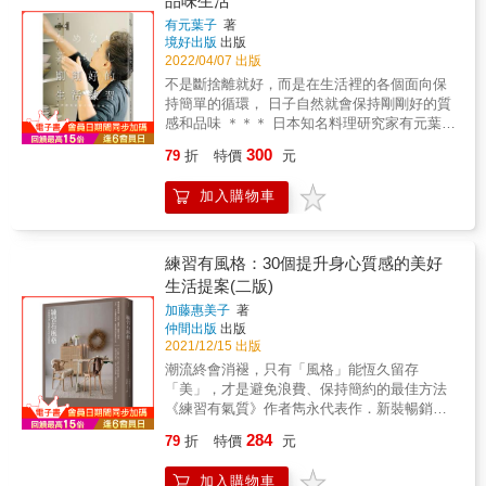
品味生活
歡、想要長久使用， 每天被喜歡的東西圍繞，
過宏觀的概念，把陳列設計脈絡化、公式化，
更加愛物惜物。 ◎詳細解析「住家空間」與物
有元葉子
著
並以一般人能夠理解的方式拆解陳設，藉由圖
品關係圖，東西是否太多，一目瞭然！ & ●5大
境好出版
出版
片導引與案例，讓陳設這件事也可以很科學、
整理原則，一學就會，輕鬆提升居家質感： ★
2022/04/07 出版
淺顯易懂，大家不僅能夠感受到陳設的樂趣，
原則1/平面淨空 從「平面留白」開始，收納沒
不是斷捨離就好，而是在生活裡的各個面向保
也產生即刻就能改變空間氛圍的愉悅感！ & ● 5
想像中的難。 ★原則2/嚴選物品 不委屈自己，
持簡單的循環， 日子自然就會保持剛剛好的質
大 布置基本元素 ● 5個 陳設搭配的重要元素&
也不委屈空間，只留下最好的。 ★原則3/限制
感和品味 ＊＊＊ 日本知名料理研究家有元葉子
● 4個 鑑賞物件的要領 ● 10項 構成美感的原理
數量 用收納空間決定物品數量，嚴選１個就夠
的日常實踐紀錄， 實際去做，其實都是容易讓
& ● 10個 選購生活道具的關鍵& & 「希望能透
300
79
折
特價
元
用的生活用品。 ★原則4 /善於藏拙 盡量運用
生活品味提高的小動作。 & 今年已經80歲的有
過一些自身的經驗與資料，把陳列設計的內涵
「抽屜式」收納，收納前要了解的「三不一
元老師，舉手投足都是自然而然的優雅，卻又
與技法帶給大家，進而讓人們能安頓規劃更加
加入購物車
要」。 ★原則5 /留白之美 其實「物品不足」也
能讓人感覺親近沒有距離，這份歲月積累的智
舒適的環境與展現自我。& & & & & & & & & &
無妨，讓空間留白、時間留白，身心都有餘
慧與品味是怎麼來的？本書即將帶你走進有元
& 生活是由許多選擇與喜好而陳列組成的樣
裕。 & ●依照生活「動線」來規畫，打造不用
老師的日常，貼身觀察有元老師的生活實踐。
貌，期待與大家分享感受，一起激發生活中的
費心打掃就整齊的家^^ 重新審視自己及家人的
當你試著跟隨有元老師的建議照著做，進而發
練習有風格：30個提升身心質感的美好
靈感。」──作者自序 & 把想要提升生活的念頭
習慣之後，讓物品都找到最佳擺放的位置。
展出自己的一套生活儀式，獨特的品味就此養
生活提案(二版)
擺在以後，不如就從現在開始改變！ 陳列有佈
「在玄關旁的抽屜只放每天會使用的鑰匙，就
成，而這份品味正是迷人的「生活感」。 &
置、擺放的意思，泛指安排物件、運用物件之
加藤惠美子
著
可以在出門前馬上拿取，不必翻找。」 「只放
◎「剛剛好」的不積累處世哲學，45則從料理
意。⽤以美化提升、借物達義的世界觀。 台
仲間出版
出版
最常用的工具，就可以更整齊的分隔收納。」
開始的好感生活練習 當斷捨離成為一種風潮，
灣市面上關於陳列設計的書，沒有一本是專門
2021/12/15 出版
「保留少數的購物袋、紙袋，就不會在拿取時
有元老師早已經行之有年，甚至延伸出更好入
解析與示範陳列設計的概念，通常是以空間類
潮流終會消褪，只有「風格」能恆久留存
亂成一團，又迫於時間緊急而亂塞回去。」 教
門的整理練習。在挑選物品時，一定會留意
型、風格為主題，如居家設計、商空設計、北
「美」，才是避免浪費、保持簡約的最佳方法
你用動線來整理，才能做日日整齊不用再費心
「做什麼用途」、「是否耐用」、「真的有需
歐風、工業風等，所以需求者要把很多本書綜
《練習有氣質》作者雋永代表作．新裝暢銷典
打掃的家。 & ●21天整理訣竅大公開，即使有
要嗎？」這三大主軸。這本書有元老師從飲
合起來,才會找到陳列設計隱約的輪廓。 & 本書
藏版 & 想塑造「風格」，就要從認識、了解自
小孩，也能隨時收得乾淨！ 從玄關&rarr;客廳
食、廚房、居住、個人保養和愉快生活五個主
284
79
折
特價
元
將從理論開始，透過選物、搭配、技巧、實際
己做起&mdash;&mdash; 找到適合的基本品
&rarr;餐廳&rarr;廚房&rarr;臥室&rarr; 兒童房
題，分享她如何維持簡單、剛剛好的生活型
案例等架構，清楚的脈絡與精采圖片解析，並
味，專注於熱愛的事物， 琢磨對生活之美的感
&rarr;浴室， 把家裡從倉庫變飯店的「魔法練
態；跟著有元老師，練習過得自在有風格，簡
加入購物車
推薦好逛又獨具風格的選物店，從此你也能開