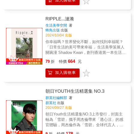
加入購物車
埕上彈龍眼籽比遠吧。我開始感覺到生活的無
旅程。隔年『Fight For Myself "博"出真我』以
維持。好的整理能讓你把寶貴的時間，留給自
聊，與此同時，全家人也已經不再擔心我無
競速基因之姿，倡導時尚運動款風格馳騁城市
己及最愛的家人們， 留白的空間愈多，就愈能
聊。那時我覺得自己很幸運，能在異地過上無
與戶外。 在2024年，『Be true to yourself 真
有鬆弛感， 不需一直整理的方式才是好整理，
聊的一天，比高潮迭起更難得。」【深度對
我本色』藉由親和力拉近與消費者之間的距
RIPPLE...漣漪
才是好整理。 在你累了，不用一直想著這裡還
談】〈李佩書×何欣潔：說一個368鄉鎮的台灣
離，體驗多彩世界，繼續書寫未來故事。Helen
生活美學空間
著
沒掃，那裡還沒收！ 家才能成為你自在的地
故事〉總監李佩書與《地味手帖》總編輯何欣
Keller精神來至於美國，傳承美式經典時尚設計
蜂鳥出版
出版
方。【跟我一起過「少物」，但又很豐盈的生
潔深度對談，揭開全台最強地方媒體《微笑台
風格，將東方美學與國際感充分結合典範，並
2024/10/04 出版
活】看過這麼多因為空間混亂而困擾的家庭，
灣》的背後故事，包括那些在澎湖七美邊暈船
擅長運用時裝搭配，呼應「創造東方美學的優
你幸福嗎？世界變化不斷，如何找到幸福呢？
都有一個共通的特點─「過多」。過多的囤積物
嘔吐、邊感受到地方魅力的硬派時刻。【地方
雅與自信」的品牌宗旨，專為都市年輕族群設
「日常生活的美可帶來幸福 」生活美學策展人
品、過多的擠壓空間，代表著過多的煩惱焦
通信】〈廖瞇：你們在鄉下，都在做什麼〉
計。朝日Youth總編輯余居渚表示，朝日
關琬潼 Shadow Kwan，創刊香港第一本生活美
慮。 簡約的生活，一開始可能會以為「越少越
〈陳茻：翻過盆地邊緣那座山，才看得見未
YOUTH本期以優雅品味為主軸，介紹茶飲文
學手帖《Ripple… 漣漪》，傳達每個人都可以
好」，但隨著物品的減少，空間品質漸漸提
來〉〈林家瑜：閃き堂．一百六十年老屋裡的
664
化、日本神戶異國風旅遊景點、精品文選等，
79
折
特價
元
擁抱的生活美學。每個日常片刻也可以是生活
升，你會進階到「越好才會越少」。 少，
宇宙〉
提供忙碌都市現代人一個放鬆優雅的閱讀時
美學的展現：走路時觀察路旁水墨畫般的樹
不一定能使人滿足， 好，才會。 【4大原
光。社長上木七海表示，本刊電子書與紙本書
加入購物車
影、仔細聽餐桌上食物和器具的微小聲音、早
則，從心開始，把家變成安心舒適之所】
同步發行於各大書店及平台，曝光量與普及率
上用從不同國家帶回來的杯子喝茶喝咖啡，以
原則1：整理是愛的語言 細數一般家庭的紛
高，期待透過和更多品牌與藝人合作，推廣優
不同心情開展一天… 只要以全然自在的心觀看
爭，十之八九都和家務有關，如果負責整理的
良產品外，也希望成為一本豐富的時尚娛樂刊
日常生活，去發現、感受、為日常附上新意
人是你，而家人不理解你，其實是你在用整理
朝日YOUTH生活精選集 NO.3
物，歡迎演藝經紀單位洽談，結合娛樂演出發
義，生活到處也可以很美。而沐浴在美好事物
訴說著愛。本書分享如何先從照顧自己的情緒
群英社編輯部
著
售。
中，自然能找到幸福。在生活美學手帖
開始，不勉強、不指責，將關注先放在自己身
群英社
出版
《Ripple… 漣漪》中，Shadow 以東方美學之
上── ☆整理不是為了別人做的，是為了我自己
2024/09/27 出版
眼，帶你漫遊日常美的專題—食、器、茶、
☆整理不是為了討好別人，而是為了討自己喜
朝日Youth生活精選集NO.3上市發行，封面主
花、衣、舞、心靈，記錄美學家、生活家分享
歡☆用整理好的空間款待自己，我可以感受到
軸為「雪碧」攜手周杰倫帶來「透心涼」的感
生活日常，以及可實踐的生活美學提案。以不
自己深切的愛 原則2：空間裡珍藏的故事從
官體驗，周杰倫作為「雪碧」全球代言人，經
同的美學視角觀看世界，在日常中汲取美的養
抽屜開始，去回想空間裡的故事，什麼想保
典歌曲《稻香》的新Remix版本也隨之登場。
178
分和力量，從而找到幸福。生活美學手帖
留，什麼可捨棄，最重要的是給自己一個放鬆
9
折
特價
元