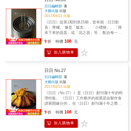
不需要大筆預算，就能讓家煥然一新的空間魔
域更加寬廣，屬於川本 諭的「當代」時尚美
日日編輯部
著
法，現在就學會！ ＊品味家居：日本最有品味
學。 近年來，各式展覽企畫與商業合作一點一
大藝出版
出版
的選物專家WAKO，教你變成居家布置達人，
滴累積下來的心得與創作歷程，藉由新搬入的
2017/04/12 出版
輕鬆創造幸福空間！
獨棟住家，成為全面展現川本 諭美學的綠藝舞
《日日》從第1期到第15期，曾有個〈日日歡
台。擅長的美式風格，進一步在粗獷中帶著簡
喜〉專欄。 像是「飯友」、「小禮物」、「傳
約洗練的時尚，點綴其間的觀葉植物，帶來舒
承下來的器皿」或「花之器」等， 配合每一期
緩身心的野趣。如何利用收藏小物打造屬於自
的主題，介紹《日日》夥伴各自的最愛。 有時
108
己的世界？如何透過袋物與書本點綴盆栽？如
9
折
特價
元
還會發展出其他主題，像是「視覺書」或「作
何善用狹小的閒置空間展現獨創巧思？藉由實
家平常使用的器皿」。 & 在創刊10年的《日日
際的布置畫面、陳設的重點解說，打造不同風
加入購物車
（No.28）》，我們想要再做一次〈日日歡喜〉
格的效果。只要從小技巧開始著手改造，抓住
這個主題。 這次的主題是「器物」與「廚房用
布置要點，你也能擁有人氣園藝師的綠藝空
具」， 大家喜愛的器物都怎麼使用？ 喜愛的原
間！
因，還有何時在哪裡購買的？ 加上器物的背景
日日 No.27
介紹，就能看出各人的個性與生活。 盛裝在器
日日編輯部
著
物理的料理也由每個人親手製作。 此外，還會
大藝出版
出版
出現料理家少不了的菜刀、餐具。 & 像是木器
2017/02/15 出版
工藝家三谷龍二要說說午茶器具與傍晚的紅
《日日（No.27）》是《日日》創刊滿十年的料
酒；料理家須藤剛介紹古伊萬里的小碗與溫石
理特集。 《日日》工作夥伴的相遇是由製作食
原創漆碗；攝影師日置武晴的最愛是鹽甕；料
譜展開緣分的， 在《日日》創刊滿十年之際，
理造形師久保百合子要聊聊染付小碗公；摺紙
推出宴客菜譜來記念，帶著大家重回《日日》
108
工藝家渡部浩美要說說拉爾森．麗莎（Larson
9
折
特價
元
創刊的原點。 & 《日日》的總編輯高橋良枝第
Lisa）的大盤，還有料理家飛田和緒、細川亞
一次遇見到料理家飛田和緒，是在16年前的晚
衣、高橋良枝，攝影師公文美和，伊藤正子，
加入購物車
秋， 自此起每年一起製作了4本食譜。 當時一
廣瀨貴子等人來分享。
起工作的飛田和緒與攝影師公文美和、擺盤設