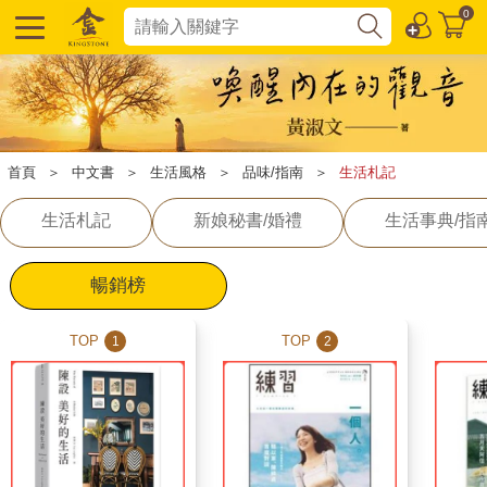
0
首頁
＞
中文書
＞
生活風格
＞
品味/指南
＞
生活札記
生活札記
新娘秘書/婚禮
生活事典/指
暢銷榜
TOP
TOP
1
2