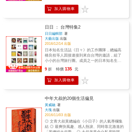
讓生活充滿手作創意！ 無論是生活中的廚房雜
「簡」一點， 簡單，是一種生活態度， 也是享
貨或日常用品，只要經過小小改造， 便能成為
加入購物車
受自我的最佳途徑。 唯有拋開繁雜， 才能深刻
討喜的雜貨或可愛的配件。 除了輕木作DIY之
感受生命真正的美好！ & 與「無印良品」的家
外，也加入了可以輕鬆入門的布作小品， 讓我
具和雜貨一起展開簡單生活，至今三年， 我與
們一起享受裁縫趣吧！
家人的關係也跟著開始改變。 那是我之前斥責
日日 ： 台灣特集2
孩子們「為什麼就是沒辦法把東西收好呢」 當
日日編輯部
著
時無法察覺的幸福。 木質地板反射出的光芒、
大藝出版
出版
清一色都是白色的洗淨衣物隨風飄盪的樣子、
2016/12/14 出版
與女兒度過的早晨時光、穿著筆挺白襯衫的舒
日本知名生活誌《日々》的工作團隊，總編高
服感覺&hellip;&hellip; 日常生活的美感、生活
橋良枝等人因接連接到來自台灣的邀請，組了
中的微小幸福， 這都是我從簡單生活中學會的
小小的台灣旅行團。成員之一的日本知名生活
事情。 ──山口勢子 & 人稱「山口小姐」的山
散文家伊藤正子曾為此作記，並於2013年夏天
135
口勢子，是日本生活風格類第一名的超人氣部
9
折
特價
元
在台灣出版了《日日：台灣特集》。 & 本書為
落客，在她提倡「生活越簡單越好」之前，也
《日日：台灣特集》的第2集。接續第1集的風
曾經著迷在各種可愛的家具和雜貨裡，每次因
加入購物車
格，這次探訪上回旅程未竟的台中與台南，透
為丈夫的工作轉調搬家，就必須「心如刀割」
過高鐵串連起北中南三個都市。 探訪台南走過
地捨棄很多東西，但在捨棄、捨棄、再捨棄之
各個不同統治時期所留下來的多元文化，以及
後，她發現最後被留下的都是「無印良品」的
屬於台灣在地的風格，在南國的從容與優雅
中年大叔的20個生活偏見
物品，於是開始以「無印良品」為中心展開她
中，窺見台南獨有的生活風味。 旅經台中，特
黃威融
著
的簡單生活計畫。 本書即是她累積三年的珍貴
地走訪海拔1400公尺以上的茶園，品嘗了具台
大塊
出版
經驗分享，從以「三原色」打造居家空間、
灣代表性的台灣茶。也在台中身歷現代都會高
2016/11/03 出版
「留白」的收納原則，到無法放手的「無印良
樓建築與傳統民宅交雜的發展中城市的有趣。
◎ 文青大叔黃總編在《小日子》的人氣專欄集
品」最佳五件、善用少數服裝的靈活穿搭術，
回到台北，則見證這個時時轉變、風貌多樣的
結 ◎ 最爽快風趣、感人熱淚、同時靠北激進的
以及如何挑選最低限度物品的五大基準，只要
大城市。 & 透過伊藤正子之眼，讀者們將看見
「黃總編大叔學」 ◎ 大叔老黃全台私房吃喝口