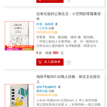
受力，過得更清爽、更平衡。 & 簡單生活中，
習」， 每個空間都能讓家人感受舒心愉快！ &
單又豐盛的生活油然而生。 & ◎讓生活越來越
始打造自己的獨特空間！ & 本書特色 & 1.關於
是否仍能享有豐美的情趣？ 斷捨離之後，如何
●「不要將就，而要講究；不委屈自己，也不委
有品味的簡單原則，跟著料理研究家一起嘗試
陳設的各種元素拆解，讓你能用更科學的方式
確保未來的人生不再囤積？ 以「風格」與「美
屈物品。」 《家的樣子，你的樣子》是簡約生
吧！ ▌飲食・不浪費食材、不累積下廚壓力的
搞懂陳列設計，掌握居家任何空間的美感。 2.
感」做為追求的基準， 找到自我的核心、充實
沒有垃圾的公寓生活：小空間的零廢棄習
活的進化論， 讓家變成生活中最暖心、最愉快
料理祕訣 ─絞肉是最棒的常備菜，可以包生
書中陳列設計作品風格獨特，讓人一眼看過便
內在的感動，就能為生活去蕪存菁。 & 〈風格
的空間！& & 精彩重點分享── &bull;透過整理
作
菜、做成沙拉、煎蛋捲、煮成湯品。 ─試著買
印象深刻。 3.用對照的方式呈現出不同材質、
推薦〉 許育華 生活美學作家 廖文君 人生整理
可以「由內而外」的了解自己 &bull;重新檢視
一整隻雞，可以享受到那種物盡其用的滿足
尚潔、楊翰選
著
不同顏色、不同光線的效果。 &
教練 賴庭荷 衣櫥醫生 & 「風格」，就是「適
自己，對未來充滿希望 &bull;讓物品成為我們
感。 ─蘿蔔皮千萬不要丟，做成高湯會有意想
一心文化
出版
合自己」的基本品味與美學， 無論是穿搭、選
的老師 &bull;如果不知道如何下手，就先從平
不到的美味。 & ▌廚房・維持清爽容易運用的
2021/01/14 出版
物、飲食、住居、生活態度和價值觀， 認真地
面淨空開始 &bull;更多的留白，是讓空間舒適
空間感，讓下廚成為日常療癒的一部分 ─冰箱
零廢棄、環保、斷捨離、極簡 繼「斷捨離」
思考自己適合什麼、想要如何表現， 流露從
的不二法門 &bull;嚴守一進一出的原則，進行
每十天就整理一次，「冷凍庫」裡的食物要分
「怦然心動的人生整理術」後，另一種美好生
容、自在的氣質，也讓他人賞心悅目，感受到
物品的更新 &bull;不足也無妨 &bull;「7個6」簡
裝成小份，標示內容物和日期。 ─籃子是廚房
活和自由心靈的練習 全球暢銷書《我家沒垃
真實的你。 & 當我們對生活中的每個細節都擁
約服裝穿搭 &bull;整理的最高原則──「藏拙」
收納的好幫手，外型好看，使用、拿取都方
圾》Zero Waste Home台灣實踐版！中文版譯
有基本風格，以美感為首要的意識， 就會更加
& 本書特色 & ◆ 鉅細靡遺的分類、整理方法說
360
9
折
特價
元
便。 ─用出遠門的心情面對冰箱的食材，下廚
者的親身實踐 沒有垃圾的婚禮、生產、育兒、
篤定自己的想望與喜好，對人事物有更精準的
明 ◆ 不怕空間小、物品多，掌握正確方法就能
過程會有新發現。 & ▌居住・練習順手、不心
葬禮提案⋯⋯零廢棄生活比你想像的更簡單舒
取捨； 我們也不會被潮流、便利性或浮泛的華
讓家保持365天整潔舒適。 ◆ 整理完之後，小
加入購物車
煩的收納和打掃，維持日常起居的舒適氛圍。
適 看作者從日常小事到人生大事，用環保玩轉
麗所迷惑，造成無謂的浪費， 多餘之物自然會
家也能變成大空間！ ◆ 乾淨、整潔、舒心的
─做家事一次只要五分鐘、做一件事情、一個地
人生，整個世界都是他們的零廢棄實驗室 ★本
消失，在簡約中更有餘裕去體會滋養與豐盈。
家，全靠好的收納方法與生活習慣。 ◆ 幫你輕
方/區域就好，沒做完就先放著。 ─實體的信件
書採用環保大豆油墨及再生紙印刷 零廢棄生活
& 生活風格設計師加藤惠美子，以【衣．食．
鬆打造合理且舒適的生活方式，連孩子也能養
和文件，準備一個「待處理」的箱子，以三天
的目的不是執著於製造多少垃圾，而是享受簡
地味手帖NO.02風土技藝：留住文化留住
居】為起點， 提出具體的思考理念和實作方
成整潔有序的生活好習慣！ ◆ 好生活是整理出
為單位處理一次。 ▌個人保養・讓身心不囤
化生活後帶來的快樂。這不是一本教你環保生
人
針，讓你在日常中一邊汲取訊息、一邊試驗練
來的，你怎麼過一天，就怎麼過一生。 ◆ 整
積廢物，就是過好簡單生活的基本原則。 ─不
活的工具書，而是一本赤裸裸的練習筆記。在9
習， 陶養洗練的感性，重新認知幸福與富饒的
理，從今天開始吧！家需要收納，人生也需
地味手帖編輯部
著
用過度控制飲食，但天天都要攝取到足夠的蔬
坪大的公寓裡，作者歷經婚禮、告別至親，並
真義。 此次推出的暢銷典藏新版，以溫潤、優
要！ &
裏路出版
出版
菜和水分。 ─憤怒的表達、悲傷的眼淚，都是
在客廳的水池中迎來第一個孩子。 請不要被零
雅的全新封面和彩頁設計， 搭配生活美學作家
2020/10/14 出版
發洩壓力的方式，不要太過忍耐了！ ▌愉快
廢棄的「零」給嚇到了，就像說要做個一百分
與達人的推薦引介， 陪伴你擷取更多生活的靈
人&rarr;技藝&rarr;記憶&rarr;人 有人就有技藝
生活・不管是一個人吃飯，還是招待朋友用
的父母或子女一樣，這無疑是個理想，能否達
感，打造專屬於自己的風格美學。 & 【寫給你
有記憶就有地方的家 & ｜本期特輯──風土技藝
餐，都應該沒有壓力的情況下下廚。 ─招待朋
成並非重要。如果你想有更多時間做自己想做