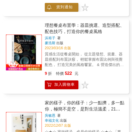
活的探索，或是旅行的時光。 走進咖啡館，是
己從內在開始變美，成為表情美麗的人& &
貨到通知
認識一座城市最好的方式！ 曾從事室內設計工
&&✓懂得好好品嚐食物的好滋味& & & ✓留心
作的林家瑜，也在日本飛驒高山開了一間夢想
生活週遭的風景，觀察小花小草與落葉枯枝，
的咖啡館。自2015年開始，她在筆記本上以手
都是情趣 & &✓從日常瑣事中創造出快樂 &
繪方式記錄到訪的咖啡館，2022年更在日本東
理想餐桌布置學：器皿挑選、造型搭配、
&✓懂得體貼與珍惜他人，願意付出，並獲得溫
京、福岡、札幌舉辦個展，獨立出版以「手繪
配色技巧，打造你的餐桌風格
暖的友誼 & & &不論從事什麼行業、屬於哪
咖啡館」為主題的《スケッチで巡るカフェの
個年齡層，與少量且優質的物品為伍，與自己
浜裕子
著
旅》系列書。 從設計師及經營者的眼光出發，
簡單且快樂的心靈為伴，盡情揮灑磨練出來的
麥浩斯
出版
觀察店家打造空間的用心之處，將材質到設計
感性，並且以細心與體貼對待物品與人際關
2023/03/16 出版
細部、器皿到菜單等，轉化為療癒人心的畫
係，如此一來，每一天的生活，都會是美好的
質感生活從餐桌開始， 從主題發想、規畫、器
作。 除了精選62家人氣咖啡館，包含社區型的
時光。& & & &如何讓生活簡單但又有質感?&
皿搭配到布置訣竅， 輕鬆掌握布置比例與視覺
在地店鋪Kissa laundry 、來自挪威的品牌
& && 本書從7個面向提供以下訣竅: &bull;謹
配色， 打造完美的風格饗宴。 & 營造傑出的餐
FUGLEN TOKYO、位於大稻埕的菸花
慎使用最低限度的優質物品，確保長長久久使
桌布置需要什麼要素？ 美感要好，要對趨勢有
Op.118.2等之外，更展示出店家的獨門菜單與
522
9
折
特價
元
用& & & &bull;使用優質物品，整個人生與外表
敏銳度，要蒐集有質感的器皿&hellip;&hellip;，
職人精神，為你帶來一場別具風格的〔台北
都會更美麗 &bull;空間變美了，人就會變漂
但是餐桌布置也要有知識和技術才能成立， 作
&times;東京〕咖啡館聖地巡禮。 本書特色 ✦
加入購物車
亮 &bull;購置小型家具要以使用一輩子為目
者將透過本書，不藏私分享所有知識和技巧：
以咖啡館的幕後故事，道出鮮活生動的日常。
標& & & &&bull;別把自己不感興趣的物品擺在
● 提供淺顯易懂的布置知識外，包含許多風
✦人氣甜點與咖啡食譜等花絮特輯，給你全新
身邊& & &&&bull;擁有的東西無須太多。只要
格、不同場合的擺設參考。 ● 縝密的結構和理
的生活靈感。 ✦提供Google地圖QR code，完
選擇優質的即可 &bull;無論廚具、餐具或衣
論，為餐桌布置的創意與技巧建立完整系統。
家的樣子，你的樣子：少一點擠，多一點
整景點一次收藏。
物，白色是好選擇 &bull;選擇能夠自行保養
● 快速掌握訣竅，靈活運用色彩、造型、材
你，極簡不是空，是對生活溫柔，21天
的天然素材衣服& &bull;在生活中培養感性，
質，變化出各種餐桌風格。 & 本書不單純仰賴
「減物」整理練習，讓房間、心靈、人
吳敏恩
著
在都市中接觸大自然& & &&&&bull;打造優質的
感性、不受流行左右，而是從視覺效果的觀
幸福文化
出版
生，全部煥然一新！
時光，打造優質的自己 &bull;成為表情與心
點，詳細說明餐桌布置的普遍理論、技法、訣
2022/12/07 出版
靈美麗的人 &bull;擁有好人品，維持好人
竅和構想，建立有系統化的布置法。 透過作者
☆★☆ 家的樣子，也是你的樣子 ☆★☆ 「要