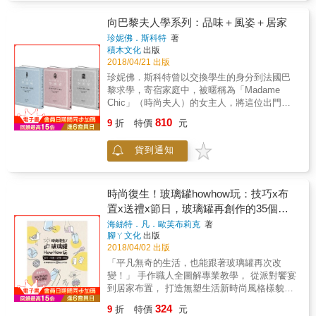
老房子了， 有的是設計古板的大樓， 有的是不
太多奶製品而帶來嚴重暗瘡問題， 再轉為純素
剩餘和造成的餐具垃圾或廚餘。 ■零剩食餐桌─
想被鄰居一眼看透&hellip;&hellip; 只要肯動
食者的經歷； 跨越過家人的不理解和刻意遷就
多餘而食用不完的食材，可以用鹽或是其他方
向巴黎夫人學系列：品味＋風姿＋居家
手， 呆板的空間就能變身充滿樂趣的小世界，
肉食朋友的「黑暗期」， 再修習創意食譜再尋
式醃漬保存，像客家人的醃漬菜就是最好的例
珍妮佛．斯科特
著
即使沒有豪宅， 你也一定能打造自己的溫馨好
找城裡美味的素食餐廳&hellip;&hellip; 她從素
子。可以做糖醋薑、鹹蛋、桃子蜜餞、蘿蔔鹽
積木文化
出版
宅！ 本書特色 ✔各種居家空間改造實例分析，
食悟出「愈簡單，愈豐足」的道理， 從食啟發
生、雪裡紅等。一些食材和半成品也可以自
2018/04/21 出版
激發你的布置靈感 ✔好用材料＆雜貨＆工具推
衣、住、行等生活細節，情感和心態的轉變，
製，減少塑膠包裝，書中分享鷹嘴豆泥、克菲
珍妮佛．斯科特曾以交換學生的身分到法國巴
薦，讓你一開始就到位 ✔塗刷＆型版拓印技法
由外到內，一步步成為真正的素系風格女生。
爾酸奶、培根、暗黃醬(沙拉醬)等等作法。 ■外
黎求學，寄宿家庭中，被暱稱為「Madame
分享，就算不會畫圖也能做得到 ✔輕木作教
#素食日常& #營養素食食譜& #素系女生
食族的家私頭 ─環保筷子、環保杯、食物袋 零
Chic」（時尚夫人）的女主人，將這位出門習
學，初學者也能輕鬆上手 ✔自然植栽＆人造植
#GirlGoGreen #WhatVegetarianEat 本書賣點：
廢棄生活鼓勵大家儘量在家料理，以減少垃
慣穿運動褲的加州少女當作家人般照顧，毫不
栽靈活應用，輕鬆打造綠意家居
810
．網絡紅人Charlotte in White首度以流麗的文
圾，也更天然、健康，但要能做到對於多數上
9
折
特價
元
藏私地傳授法國女人「je ne sais quoi」（難以
字，配合簡約而具個人風格的相片，分享她從
班族來說確實有些困難。外食族可自備一套餐
言傳）的優雅生活之道。 若干年後，珍妮佛忙
肉食者轉為素食者的歷程，從而對生活態度的
具：環保筷子、環保耐熱碗或便當盒、環保杯
貨到通知
於家務之時，不由想起時尚夫人的家居生活
影響。 ．書中既有實用的素食及營養相關資
和環保吸管。外出上餐館、旅行、野餐和健行
――前一天晚上提早布置妥當的早餐餐桌、用
訊、簡易食譜，亦有提及身心斷捨離及簡單生
時，也都有不塑的小撇步。 【垃圾減量的6R原
餐時不可或缺的背景音樂，還有時尚夫人與時
活的散文，不只教讀者在飲食上追求less is
則】 整理好廚房之後，接下來要做的就是避免
尚先生夫妻沉靜的雞尾酒時光，在在令人懷念
時尚復生！玻璃罐howhow玩：技巧x布
more，更以過來人的身份提倡「素系」對於人
再把更多的垃圾帶進家中，要了解自己從外面
不已。珍妮佛下定決心，與其像個機器人般無
置x送禮x節日，玻璃罐再創作的35個生
生的正面影響
帶回多少垃圾，最好的方式是檢視垃圾桶裡的
聊地應付家事，何不試著仿效時尚夫人用心過
活巧思
海絲特．凡．歐芙布莉克
著
東西，若一次性包裝佔的比例相當高，透過自
日子呢？ 《向巴黎夫人學品味：Madame Chic
腳ㄚ文化
出版
備容器就能夠有效的減少這類家庭垃圾。 拒絕
的20堂優雅生活課》 巴黎貴族後裔Madam
2018/04/02 出版
(Refuse)：拒絕成為一個垃圾製造者，拒絕在消
Chic親授 重質不重量的經典法式美學和生活之
「平凡無奇的生活，也能跟著玻璃罐再次改
費時製造垃圾 減少（Reduce）：食材天然化，
道 超人氣部落格The Daily Connoisseur作者矚
變！」 手作職人全圖解專業教學， 從派對饗宴
減少加工品或半成品。先開始減少使用塑膠，
目新書， 一出版即登上暢銷榜，長銷不墜！ 巴
到居家布置， 打造無塑生活新時尚風格樣貌！
再慢慢做到無塑。 重複使用(Reuse)：找尋合適
黎貴族後裔親授！不需遠赴法國，只要閱讀本
這不只是一本手作書，也是可讓生活重新再復
的代替品，取代一次性的消耗用品。 修繕與修
書，就能在家實踐優雅獨到的法式生活品味！
324
9
折
特價
元
生的教學書。 玻璃罐看似脆弱易碎，但只要細
理(Repair)：修繕DIY，延長物品的使用壽命。