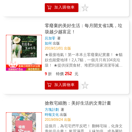
身心皆美的狀態，是法國女人一生的功課。數
文，觀看視線成了細細傳達生活在地方的溫
分。 & 是我們的榮幸。」&mdash;&mdash;葉
十年的貼近觀察，加上精挑細選各種領域的代
加入購物車
情。 ｜專欄──Inside of Place走進地方｜ 隨著
揚 & 深受網友喜愛的羅比總裁要出書了。葉揚
表人物專訪，作者將法國女人代代相傳的美麗
深入各地，觀察事物漸擴及到生活趣味，邀請
一家人讓人有笑有淚、捧腹大笑的家庭周記，
祕訣與生活智慧，整理成這本輕巧可愛、充滿
關注鐵皮屋建築、特色學校、自然生態、村鎮
最令人津津樂道的就是羅比的霸氣總裁式發
智慧的小書。從保養穿搭、社交活動、家務管
生活等作者撰寫專欄。同時，也藉由探討語
言。 & 喜歡拜拜、十足沉迷房地產，常常語出
零廢棄的美好生活：每月開支省1萬，垃
理到教養子女（甚至孫輩），「法式生活藝
言、地名和地質等專欄，了解地方文化的隱性
驚人的前世記憶（！）、熱衷各種創業遊戲，
圾越少越富足！
術」皆有對應之道：她們精通切乳酪、擺餐具
存在。 ｜資訊──Local Minds地方心眼｜ 隨著
還有牙牙學語過程中，那些讓媽媽笑得合不攏
到籌辦宴會的方法；知道如何防衣蛾、整理寢
呂加零
著
各地增加的新創單位，逐步改變、影響生活所
嘴的可愛自創語、跟父母一則又一則創意床邊
如何
出版
具、打造理想衣櫥；不論是挑一瓶酒或選一款
在地，人和地方的關係更趨緊密。因此每一期
故事。 & 除此之外，身為羅比鐵粉的外公外
2019/11/01 出版
香水，保養銀器或皮膚、頭髮&hellip;&hellip;永
將邀請六個不同縣市的在地單位，分享他們觀
婆；羅比誓死捍衛的偶像爸爸⋯⋯還有疼愛孫
遠都有令人按讚的祕方。最重要的是：她們懂
★最接地氣！第一本本土零廢棄紀實書！ ★貓
察到的地方大小事。
子不已的阿公阿嬤，這一大家子，被網友們譽
得先把時間留給自己！ 全球讀者敲碗期盼：
奴也能愛地球！2人7貓，一個月只有104克垃
為週日晚上的救贖雞湯、Monday Blue的化解
「關於法國女人的書那麼多，Tish Jett的作品
圾！ ★提供採買食材、堆肥到居家清潔等減廢
良藥。 這不是一本商管書、卻在總裁的開示
總是最好的&hellip;&hellip;，她提醒了我，每天
良方，簡單有效！ 計畫性消費，做一個有意識
下，莫名地找到了成功心法！ 這不是一本心靈
252
9
折
特價
元
都應該為自己把小小樂趣帶進生活中。她的文
的生活家！ 從購物狂到零廢棄教主，加零帶你
雞湯，但總裁講的話，卻讓我們茅塞頓開，成
章溫暖勵志又幽默，這本書比上一本還好
一起減少垃圾，讓心靈變得更乾淨明亮。 一年
為苦悶生活的心海羅盤。 這不是一本兩性愛情
加入購物車
看！」 ::::::::::::你將和法國女人第一手學
省下的費用，還可以讓你去一趟歐洲之旅！ 購
書，卻在總裁對愛的體悟下，理解了愛的另一
到:::::::::::: 法式生活藝術：傳達美好生活的哲
物狂也能創下104克垃圾的奇蹟！ 過去被物質
種面目。 & 《總裁獅子頭》是一位媽媽對孩子
學 法國女人自小從女性長輩身上學到各種「生
奴役的我，買東西是生活中唯一的樂趣，一年
最真實的記錄；也是一個天真的小孩，用他的
活藝術」，包括高尚教養、處世智慧、尊重他
中唯一讀的「書」就是百貨公司的週年慶目
搶救宅細胞：美好生活的文青計畫
純善，面對人生的膽怯，還以樂觀和勇敢，讓
人等品德，也從中明白透過這些適當的舉措，
錄，兩眼來回不斷掃瞄獵物，每一樣東西都想
我們也喚醒那些，當成人以後，時常忘記最純
方塊計劃
著
能夠在交際場上保持舒服愉悅。因為「和
要！當時完全沒想過，有一天，我可以拋棄用
時報文化
出版
粹的那一塊。 & 這一次讓我們給你滿滿的總裁
諧」，能把美好事物帶進生活之中。保持開放
物質來定位自己，甚至創下2人7貓一個月只有
2019/09/24 出版
語錄，十萬字記好記滿，讓我們一起見證，羅
的心胸，利用梳妝打扮讓自己心情飛揚，是風
104克垃圾的奇蹟。一般人每月平均產生的垃
比總裁，是怎麼一路從總寶寶，邁向連父母都
這個月，為宅宅們平反吧！ 翻轉宅味，化身文
格與自信的來源。 日日優雅：讚頌生活中的單
圾，大約是1.1公斤，而104克，比一包100抽的
沒想到的總裁之路（！）當然還有，被這一家
青的月企畫！ 氣質滿貫、人緣加倍、成為屬於