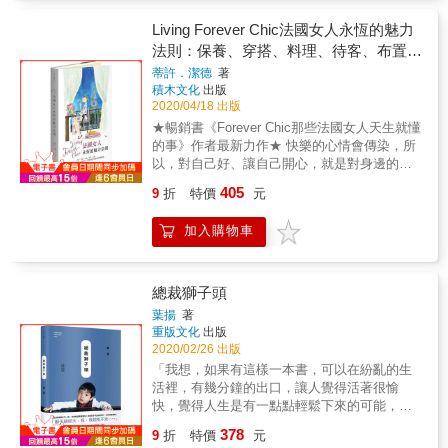
須回答的話，你的回答是什麼。 「我想要自己
何兼顧理想與生計。 ｜特別企劃──Another
決定工作時間和地點，不要每天趕著打卡上
Living Forever Chic法國女人永恆的魅力
Life另一種可能｜ 呼應特輯主題，拜訪了從原
班！」 「我小時候住在鄉下地方，常常可以亂
法則：保養、穿搭、料理、待客、布置，
居住地、搬往異地的移住者案例，這次將傾聽
跑，我希望孩子也能住在那樣的地方。」 「我
「芭蕉圖書館」的凱力和阿勳，娓娓告白自身
教你如何日日優雅，風格獨具，從容自在
蒂許．潔德
著
希望能住在夠大的空間，可以讓我種花種菜，
經驗的美好和荒瘠。並且，邀請東岸最強斜槓
積木文化
出版
的法式生活藝術
但是經濟能力負擔得起。」 想要的生活，當然
工作者──小海和其媽媽，分享工作與生活的多
2020/04/18 出版
不像快問快答容易發生，卻仍有許多充滿想像
樣性，直入母女裏心的對談。 ｜專欄──Sight
★暢銷書《Forever Chic那些法國女人天生就懂
的畫面。試刊號我們以「流動生活」為題，試
觀看的視線｜ 剛踏入一個地方時，觸目所及的
的事》作者最新力作★ 快樂的心情會傳染，所
圖在人口流動的歷史脈絡下，邀請社會觀察家
場景、建築和人，以及只存在當下的時刻，看
以，對自己好、讓自己開心，就是對身邊的人
對此現象提出二地生活型態的可行性，打破
似尋常不過，但透過攝影師和生活家的抒情圖
好。 米斯林三星主廚Michel Gu&eacute;rard、
「定居就是不可動」的固著觀念。 同時也藉由
405
9
折
特價
元
文，觀看視線成了細細傳達生活在地方的溫
香檳廠Duval-Leroy負責人Carol Duval-Leroy、
訪談「書粥」高耀威、「採集人共作室」陳科
情。 ｜專欄──Inside of Place走進地方｜ 隨著
By Terry創辦人Terry de Gunzburg、香奈兒公
廷、「有田有米」吳佳玲，及「月過山丘」賴
加入購物車
深入各地，觀察事物漸擴及到生活趣味，邀請
關總監Marie-Louise de Clermont-Tonnerre、D.
祿珊李婉蕙等長期在兩地移動、居住的生活案
關注鐵皮屋建築、特色學校、自然生態、村鎮
Porthault 藝術總監Delphine Beltran、Dior
例，探究他們為何而流動，流動的同時又該如
生活等作者撰寫專欄。同時，也藉由探討語
Maison 設計師Doris Brynner、嬌蘭香氛設計師
何兼顧理想與生計。 ｜特別企劃──Another
言、地名和地質等專欄，了解地方文化的隱性
Sylvaine Delacourte、花藝家Catherine Muller
總裁獅子頭
Life另一種可能｜ 呼應特輯主題，拜訪了從原
存在。 ｜資訊──Local Minds地方心眼｜ 隨著
等「法式生活藝術」專家跨刀相助 法國女人知
居住地、搬往異地的移住者案例，這次將傾聽
葉揚
著
各地增加的新創單位，逐步改變、影響生活所
道，又忙又累是生活常態，所以更要用對方
重版文化
出版
「芭蕉圖書館」的凱力和阿勳，娓娓告白自身
在地，人和地方的關係更趨緊密。因此每一期
法！她們總是能美美的、優雅的，應對惱人日
2020/02/26 出版
經驗的美好和荒瘠。並且，邀請東岸最強斜槓
將邀請六個不同縣市的在地單位，分享他們觀
常。究竟是如何做到的呢？ 原籍美國、長居法
工作者──小海和其媽媽，分享工作與生活的多
「我想，如果有這樣一本書，可以在紛亂的生
察到的地方大小事。
國的時尚記者Tish Jett對此有深刻的體悟，在
樣性，直入母女裏心的對談。 ｜專欄──Sight
活裡，有幾分鐘的出口，讓人覺得活著很愉
本書中為妳一一道來。 生活中無窮無盡的雜
觀看的視線｜ 剛踏入一個地方時，觸目所及的
快，覺得人生是有一點點輕鬆下來的可能，或
務，在法國女人眼中卻能轉化為或大或小的情
場景、建築和人，以及只存在當下的時刻，看
許，這就是這本書，它翩然來到這個世界的原
378
趣。擁有安適整潔、風格獨具的家，同時維持
9
折
特價
元
似尋常不過，但透過攝影師和生活家的抒情圖
因。 & 畢竟，能夠成為你的歡樂中的一小部