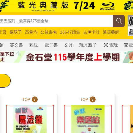
圭吾
楊双子
高希均
公益書包
16647續集
吉伊卡哇
通靈藥師
路邊攤新作
馬斯克
玩具總動員5
超慢跑
館
英文書
雜誌
電子書
文具
玩具親子
3C電玩
家
TOP
TOP
2
3