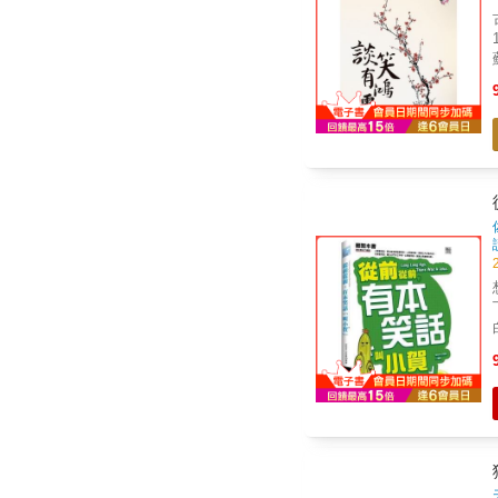
古
蘇格
呢？」 蘇格拉
蒙，
下幾點： 
白眼。 最爆笑