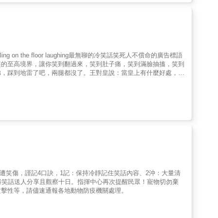
n the floor laughing最無聊的冷笑話笑死人不償命的廣告標語
笑的至高境界，讓你笑到翻過來，笑到肚子痛，笑到滿臉抽搐，笑到
弟，踩到地雷了吧，兩腿都沒了。王對皇說：當皇上有什麼好處，你
：哥們兒，你穿上衣服還不如不穿。比對北說：夫妻何必鬧離婚呢？
廳。日對曰說：你該減肥了。馬對罵說：給你兩張嘴被你用來說粗話
吧？
ghing!如遭笑傷，謹記4口訣，1記：保持冷靜記住笑話內容、2沖：大量清
將笑話送人分享且觀察十日。指揮中心再次提醒民眾！寵物切勿棄
攻擊性等，請儘速通報各地動物防疫機關處理。