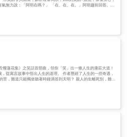
p;有客人來怎&hellip;&hellip;麼辦？」 ～講時似悟，對
學家皮契爾的一項研究中
一種『小規模的有氧運動』，心跳因而加快，心臟釋放的血液馬上流
夠強化免疫系統，對抗感冒等症狀，臉部肌肉藉著大笑運動，有助肌
586517.pdf