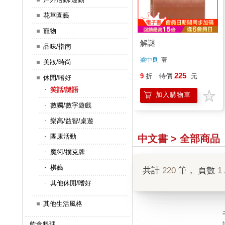
花草園藝
寵物
解謎
品味/指南
梁中良
著
美妝/時尚
225
9
折
特價
元
休閒/嗜好
笑話/謎語
加入購物車
數獨/數字遊戲
樂高/益智/桌遊
團康活動
中文書 > 全部商品
魔術/撲克牌
棋藝
共計
220
筆， 頁數
1
其他休閒/嗜好
其他生活風格
飲食料理