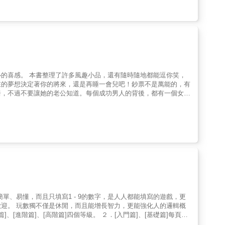
的喜感。 本書整理了許多風趣小品，還有隨時隨地都能逗你笑，
在的夢想決定著你的將來，還是再睡一會兒吧！鈔票不是萬能的，有
居，不過不要讓她的老公知道。每個成功男人的背後，都有一個女
幸福不是永久的嘛！聰明人都是未婚的，結婚的人很難再聰明起來。
人的邏輯概
目114題，另加5題12&times;12之超級大題。