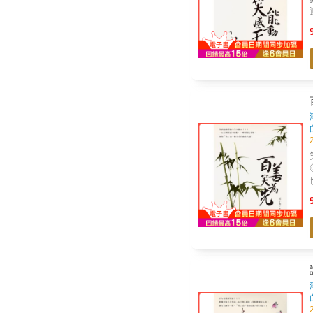
迎向每
「
膚
一
也在
也
來
勁。 有一天，他對老
年級啊！
萬