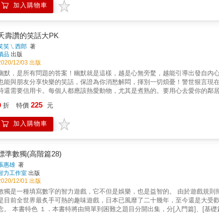
加入購物車
夭壽讚的笑話大PK
笑笑ㄟ西郎
著
讀品
出版
2020/12/03 出版
幽默，是所有問題的答案！幽默就是這樣，越是心無旁騖，越能引導出發自內心
也能與朋友分享快樂的笑話，保證為你消愁解悶，揮別一切煩憂！警世狠言現
時還需要信用卡。每個人都應該熱愛動物，尤其是煮熟的。要用心去愛你的鄰
人。每個不成功男人的背後，都有兩個。再快樂的單身漢遲早也會結婚，畢竟
225
9
折
特價
元
不要等明天做不完再找藉口，今天就要先把藉口找好。
加入購物車
標準數獨(高階篇28)
張惠雄
著
智力工作室
出版
2020/12/01 出版
數獨是一種填寫數字的智力遊戲，它不但是娛樂，也是益智的。 由於遊戲規則簡單、易懂，而且只填寫1 - 9的數字，是人人都能填寫的遊戲，更
是目前全世界最炙手可熱的趣味遊戲，日本已風靡了二十幾年，至今還是大受歡迎。 玩數獨不僅是休閒，而且能增長智力，更能強化
特將由簡單到困難之題目分開出集，分[入門篇]、[基礎篇]、[進階篇]、[高階篇]四個等級。 ２．[入門篇]、[基礎篇]每頁2
題數獨，全書共124題。 ３．[進階篇]、[高階篇]每本有9&times;9之題