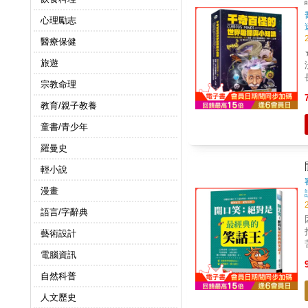
心理勵志
醫療保健
旅遊
宗教命理
教育/親子教養
童書/青少年
羅曼史
輕小說
漫畫
語言/字辭典
藝術設計
電腦資訊
自然科普
人文歷史