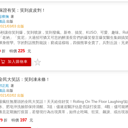
保證有笑：笑到皮皮剉！
彫察掬
著
讀品
出版
2021/03/03 出版
5秒讓你笑到爆，笑到噴淚，笑到發瘋。新奇、搞笑、KUSO、可愛、趣味。Rolling o
「老衲」「貧尼」大過招可憐又可悲的醉漢長官們的爆笑發言爆笑醫生集錦搞
渾身痙孿。字的對話熊對能說：窮成這樣啦，四個熊掌全賣了。兵對丘說：兄
看，頭髮全白了。口對回說：親愛的，都懷孕這麼久了也不說一聲。果對裸說
225
9
折
特價
元
巾對幣說：戴上博士帽就身價百倍了。臣對巨說：一樣的面積，但我是三房兩
的！呂對侶說：還是有人陪不孤獨啊！門對悶說：把心關在家裡的感覺不舒服
加入購物車
全民大笑話：笑到凍未條！
邢正苑
著
讀品
出版
2021/02/02 出版
最瘋狂無厘頭的全民大笑話！天天給你好笑！Rolling On The Floor Lau
水、肥皂沖洗臉部保持清醒、3送：儘速送醫評估是否該打疫苗、4觀：儘可能
養且定期施打疫苗，若發現行為出現異常，如停止吃喝、狂笑、飆淚、或出現
197
79
折
特價
元