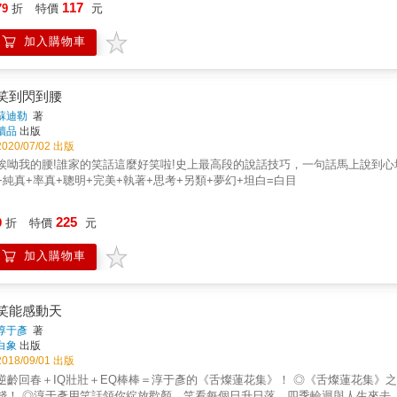
117
79
折
特價
元
加入購物車
笑到閃到腰
蘇迪勒
著
讀品
出版
2020/07/02 出版
唉呦我的腰!誰家的笑話這麼好笑啦!史上最高段的說話技巧，一句話馬上說到心
+純真+率真+聰明+完美+執著+思考+另類+夢幻+坦白=白目
225
9
折
特價
元
加入購物車
笑能感動天
淳于彥
著
白象
出版
2018/09/01 出版
逆齡回春＋IQ壯壯＋EQ棒棒＝淳于彥的《舌燦蓮花集》！ ◎《舌燦蓮花集》之笑話二部曲，贈你最低價的生命保養品――大笑，環保又不花一毛
你綻放歡顏，笑看每個日升日落、四季輪迴與人生來去。 ◎笑話令人開懷，解析鞭僻雋永，150則笑話+眉批，保養身心，