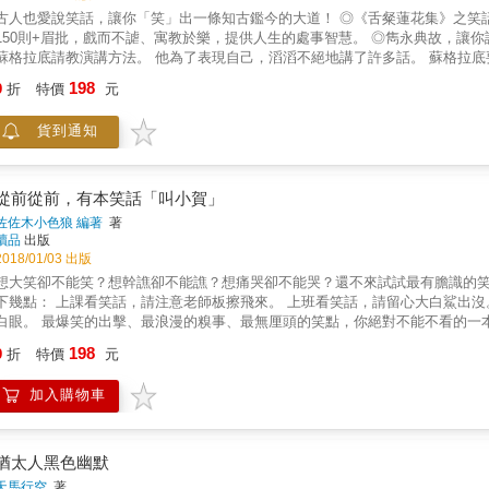
人也愛說笑話，讓你「笑」出一條知古鑑今的大道！ ◎《舌粲蓮花集》之笑話三部曲，讓古人幽你一默，歡樂常駐在心底。 ◎精選中外笑話
150則+眉批，戲而不謔、寓教於樂，提供人生的處事智慧。 ◎雋永典故，讓你談笑間四兩撥千斤，逸趣橫生，卻暗藏機鋒！ 有一個年輕人，去向
拉底請教演講方法。 他為了表現自己，滔滔不絕地講了許多話。 蘇格拉底要他繳納雙倍的學費。 那年輕人驚訝地問道：「為什麼要我繳雙倍
底說：「因為我得教你兩門功課， 一門是怎樣學會閉嘴，另外一門才是怎樣演講？」 笑聲可以刺激引發身體製造兒茶酚胺
198
9
折
特價
元
（catecholamines），這種荷爾蒙會促使大腦釋放一種能減輕疼痛，使
進而改善免疫功能。 淳于彥精選的中外古今笑話150則，在大笑強身健體之餘，更帶你博古通今、鑑往知來！則則寓言有如散落的珍珠，經作
貨到通知
者整理串連成光可鑑人的銅鏡，照見生活、政治、歷史、文化的灼知，令人拍案叫絕卻
請見 www.pressstore.com.tw/freereading/9789863586500.pdf
從前從前，有本笑話「叫小賀」
佐佐木小色狼 編著
著
讀品
出版
2018/01/03 出版
想大笑卻不能笑？想幹譙卻不能譙？想痛哭卻不能哭？還不來試試最有膽識的笑話書，保證
上課看笑話，請注意老師板擦飛來。 上班看笑話，請留心大白鯊出沒。 公廁看笑話，請小心門外三字經。 公車看笑話，請當心周遭惹
的出擊、最浪漫的糗事、最無厘頭的笑點，你絕對不能不看的一本笑話書！ 看了不笑，沒常識。看了偷笑，有風度。看了狂笑，
「叫小賀」。
198
9
折
特價
元
加入購物車
猶太人黑色幽默
天馬行空
著