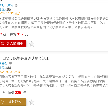
喬丹．摩爾
著
遠流
出版
2024/11/27 出版
★榮登美國亞馬遜總榜第1名! ★★英國亞馬遜總榜TOP100暢銷書!★熱銷超
沒有毛的地方在哪裡？ 數字〇是什麼時候出現的？最小的時間單位不是「秒」
長？哪一國的國歌最短？美國有個17公頃的黃金金庫，你聽說
──答案都在本書裡！ ■63類主題╳25條各種趣聞或小知識本書依不同主題分
315
79
折
特價
元
書就能帶領讀者認識1,500多個令人驚奇或費解的小知識，甚至探索到地球之
挑自己最感興趣章節來讀。 ■附上影片或圖片網址連結本書許多內容有附上網
加入購物車
行車」與「倉鼠碎紙機」這類奇特發明，以及價值兩百萬美元的極奢版大富翁遊
聊天或對話的話題除了增進個人見聞，書裡五花八門的主題也可以提供話題，
的親朋好友。例如，跟好友分享書裡某些有趣的內容時，或許會突然發現對方居
書各章的每個條目前均有勾選框，可以自行勾選，標註為已讀過，或者想進一
開口笑：絕對是最經典的笑話王
分享給某人。 現在就請坐下，準備跟著這本書好好探索這1,575個饒富趣味─
審桂仁
著
讀品
出版
2021/03/31 出版
因尷尬丟臉下不了臺的時候，你就需要這一本!絕對好笑、絕對有料！心情低落時
打開這一本，把歡樂即時傳染出去！絕對讓你一開口就笑！保證讓你笑口常開，好心情使你更有人氣
苦女人帶著黝黑瘦弱的小孩子哀憐的求助：「請可憐可憐這孩子吧！他沒有父
迷惑的說：「媽媽，妳給他錢有什麼用？他要的是父親呀！」
225
9
折
特價
元
貨到通知