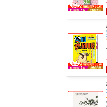
錢！ ◎淳于彥用笑話領