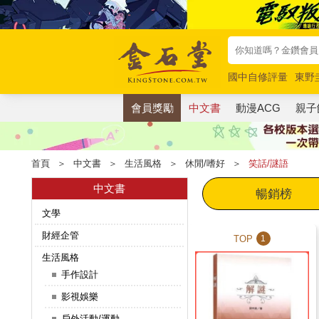
國中自修評量
東野
唯紅花綻放
奧德賽
會員獎勵
中文書
動漫ACG
親子
首頁
＞
中文書
＞
生活風格
＞
休閒/嗜好
＞
笑話/謎語
中文書
暢銷榜
文學
財經企管
TOP
1
生活風格
手作設計
影視娛樂
戶外活動/運動