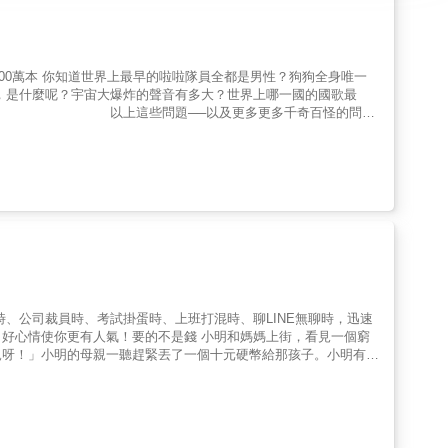
過200萬本 你知道世界上最早的啦啦隊員全都是男性？狗狗全身唯一
，是什麼呢？宇宙大爆炸的聲音有多大？世界上哪一國的國歌最
過嗎？ 以上這些問題──以及更多更多千奇百怪的問題
成63個章節，每章各有25個趣聞或小知識。不用走遍世界各地，這本
外的境域。讀者可以自由選擇閱讀方式──可以從頭開始讀，也可以先
址連結，方便讀者查閱，例如狗睡夢中肌肉抽動的樣子、「縫紉機自
戲等，都可以上網進一步瀏覽與瞭解。 ■增廣見聞，也可製造開啟
開啟與他人的對話，製造聊天的機會；或者可以藉由本書更了解自己
然是某領域的達人。 ■每條項目附有勾選框，可以做為標示註記本
步探索，也可以塗色註明各項功能，例如：聊天話題、活動小測驗、
─有時或許也是最奇怪──的小知識或趣聞軼事！
、公司裁員時、考試掛蛋時、上班打混時、聊LINE無聊時，迅速
！要的不是錢 小明和媽媽上街，看見一個窮
親呀！」小明的母親一聽趕緊丟了一個十元硬幣給那孩子。小明有點