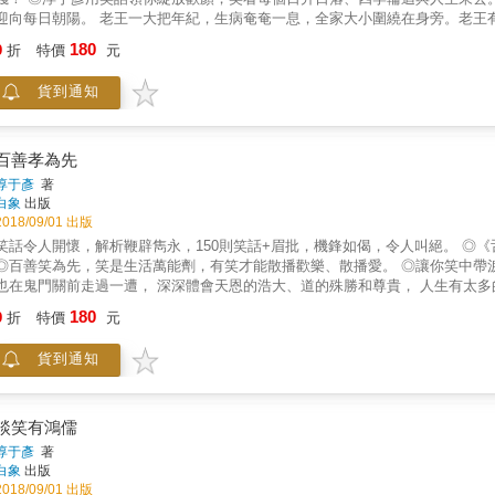
日朝陽。 老王一大把年紀，生病奄奄一息，全家大小圍繞在身旁。老王有氣無力說：「阿明在嗎？」 「在、在、在。」阿明趨前回答。
那～莉莉呢？」老王氣若游絲。 「在、爸爸。」 「小強，在不在？」老王迴光返照。 「老爸，小強，在這裡。」他緊緊握住老王顫抖的雙手。
180
9
折
特價
元
老王使出最後力氣，說：「你們&hellip;&hellip;你們全都在這裡，那店裡要是&hellip;&helli
境生迷。生命都已經走到盡頭，還在牽纏罣礙。行也布袋，坐也布袋，放下布袋，何等自在。 你今天笑了嗎？ 英國神經
貨到通知
指出，一個人大笑不僅有助身體健康，同時還可以減肥。皮契爾說：「大笑是
到身體的每個部位，胸腔上下振動，胃部肌肉緊縮，肌肉變得緊實；此外還能
的收縮，整個人看起來比較光鮮、亮麗。」 除了抗皺防紋、延年益壽，笑話還有活絡人際關係、醒世諷俗、陶冶性情、教養教化等功能，要看
肥皂劇，不如來看暗藏機鋒的《舌燦蓮花集》，保證身心靈完全給它不生鏽。 ★警語1：吃飯時請勿觀看，否則會噴得到處都是！ ★警語2：想笑
百善孝為先
定要笑出來，不然會得嚴重內傷。 ★警語3：禁！1~120歲以外人士不得購買。 更多精彩內容請見
淳于彥
著
www.pressstore.com.tw/freereading/9789863586746.pdf
白象
出版
2018/09/01 出版
笑話令人開懷，解析鞭辟雋永，150則笑話+眉批，機鋒如偈，令人叫絕。 ◎《舌燦蓮花集》之笑話首部曲，領你「笑」出一條人生的康莊大道！
◎百善笑為先，笑是生活萬能劑，有笑才能散播歡樂、散播愛。 ◎讓你笑中帶淚，從寓言故事中悟出人生的道理。 作者歷經了人生的一些奇遇，
鬼門關前走過一遭， 深深體會天恩的浩大、道的殊勝和尊貴， 人生有太多的苦，難道只能獨坐聽著時鐘滴答到天明？ 親人的生離死別，難道
不能發洩任何心中的鬱悶苦楚？ 如果哭不能脫離苦海，那就只有笑，才能轉煩惱為菩提。 人生的腳步常常走得太匆忙，所以我們要學會， 停下
180
9
折
特價
元
笑看風雲，坐下來靜賞花開， 沉下來平靜如海，定下來靜觀自在。 小學三年級時，班上有一個活潑好動的學生，想要讓他安靜下來聽課卻很費
師說：「我懂得東西夠多了，沒有必要繼續讀書了。」 老師：「噢，真的？你只讀到三年級，打算做什麼？」 學生：「教二
貨到通知
」 ～看來，頭腦越簡單的人，越容易「得道」！ 「笑能增加肺活量，笑能清潔呼吸道。 一笑可以泯恩仇，常笑煩惱不來找。 笑是生活
能劑，笑是人生無價寶。」 《百善笑為先》只是《舌粲蓮花集》的開端，之後將陸續推出笑話作品， 散播歡樂、散播愛，讓每個人生活充滿朝
氣、活力。 更多精彩內容請見 www.pressstore.com.tw/freereading/9789863
談笑有鴻儒
淳于彥
著
白象
出版
2018/09/01 出版