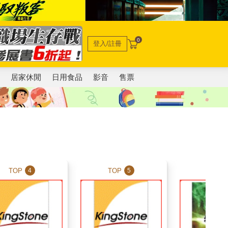
0
登入/註冊
電
居家休閒
日用食品
影音
售票
TOP
TOP
TOP
4
5