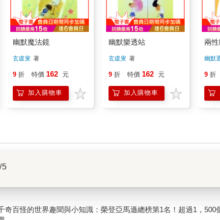
幽默魔法鏡
幽默樂透站
兩性
玄虛叟
著
玄虛叟
著
幽默
162
162
9
折
特價
元
9
折
特價
元
9
折
加入購物車
加入購物車
/5
千奇百怪的世界趣聞與小知識：榮登亞馬遜總榜第1名！超過1，50
識