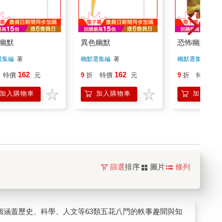
幽默
異色幽默
恐怖幽默
選集編
著
幽默選集編
著
幽默選集編
著
162
162
18
特價
元
9
折
特價
元
9
折
特價
加入購物車
加入購物車
加入購物
篩選
排序
圖片
條列
0個涵蓋歷史、科學、人文等63類五花八門的軼事趣聞與知