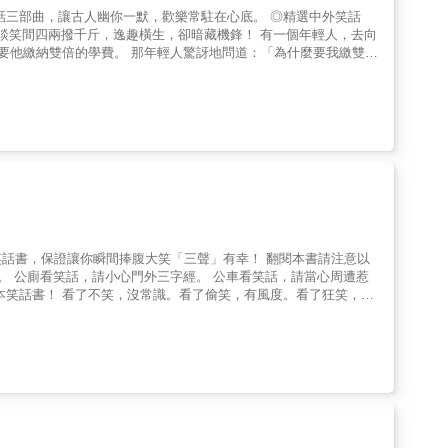
人舒暢的化學物質～腦內啡，可以阻止身體產生壓抑免疫細胞活動的荷爾
收穫滿滿，不經意，已增進一甲子功力啦！ 更多精彩內容
讓你瞬間捧腹大笑「三聲」有幸！ 翻閱本書請注意以