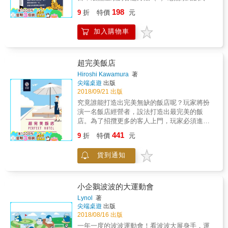
話都在這本書！傳說中遇見白無常者「活」，
198
9
折
特價
元
遇見黑無常者「死」，那麼同時遇見黑白無常
呢？（1）如果EQ不夠高，請勿打開此書解
加入購物車
題，否則……讀者們的隨身物品，我們不負損
壞責任（2）櫻櫻美代子的時候，你就需要這一
味，絕對讓你氣到胃食道逆流……
超完美飯店
Hiroshi Kawamura
著
尖端桌遊
出版
2018/09/21 出版
究竟誰能打造出完美無缺的飯店呢？玩家將扮
演一名飯店經營者，設法打造出最完美的飯
店。為了招攬更多的客人上門，玩家必須進行
周詳的市場調查，打造出一家饒富特色的飯
441
9
折
特價
元
店。若能精準掌握旅客需求，便能壟斷整個客
源市場。還請各位玩家掌握旅客需求，抓準時
貨到通知
機打造自己的飯店，摘下「超完美飯店」的桂
冠吧！外盒大小：18*11.6*3.2cm材質：紙、木
頭重量：225公克遊戲人數：2-4遊戲時間：20-
30分鐘年齡：14+
小企鵝波波的大運動會
Lynol
著
尖端桌遊
出版
2018/08/16 出版
一年一度的波波運動會！看波波大展身手，運