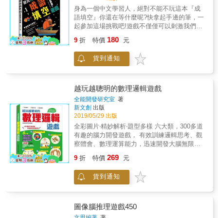
力也在不知不覺中提升了。 ＊由基本組成開
題建議」，國小中高年級可自己閱讀、和朋友
身為一個中文學習人，絕對不能不玩這本『成
始，循序漸進帶至進階，大人小孩都適合 從剛
一起解題，也非常適合親子共讀。 【特色2】
語填空』你還在等什麼呢?快拿起手邊的筆，一
入門的繪製迷宮開始，迷宮的基本架構，機關
培養思考習慣，提升主動解決問題的能力 難度
起參加這場挑戰吧!遊戲不僅僅可以刺激我們的
陷阱的製作，到完整的立體迷宮，大人小孩都
和門檻適切、老少咸宜，解題過程中的成就感
腦細胞，更能增進我們的寫作能力，不論是在
能一起同樂，也能促進朋友或親子間的交流與
將能大大提升學習意願，也能啟發孩子對各種
180
9
折
特價
元
職場上或學習上，都能讓你運用的得心應手。
互動，邊學習邊增進感情。 ＊提倡環保觀念，
事物的好奇心及想像力。 【特色3】除了親子
除了日常用詞之外，填字的內容往往還涉及成
運用多樣複合媒材創作 製作的材料從生活中就
共讀，大人也可以自己玩！ 隨著年齡增長，腦
貨到通知
語俗諺、詩詞歌賦、名言警句等等古今中外，
可以取得，紙箱、寶特瓶、鋁箔包、餐巾紙捲
部也會跟著老化！預防「腦初老」，就要多挑
無所不包。成語填空的文化和知識含量就顯得
筒等，再次回收利用，創作出好玩的迷宮遊
戰需要靈活思考的益智遊戲！也不妨試著為自
更為豐厚，更具有趣味性和挑戰性。也成為人
戲，同時也能倡導環保觀念，達到寓教於樂的
己提高難度，例如：縮短作答時間限制、挑戰
們茶餘飯後最好的文化休閒好夥伴!
效果。 ＊附原寸圖模紙型，縮短繪製過程 書上
越玩越聰明的數理邏輯遊戲
其他不同的解題方式或答案！
的彈珠迷宮，都會附上圖模紙型，讓還是初次
全能開發研究室
著
接觸的你，能輕鬆完成複雜的迷宮製作，也更
新文創
出版
清楚立體迷宮的分解架構，創造出屬於自己的
2019/05/29 出版
彈珠迷宮。
全彩圖片‧精妙解析‧題型多樣 六大類，300多道
有趣的腦力開發遊戲， 有效訓練邏輯思考、觀
察體會、數理運算能力，迅速開發大腦無限潛
能 ★涵蓋多元廣泛 涵蓋趣味類、形象類、數位
269
9
折
特價
元
類、邏輯類、推理類等，涉及算術、幾何、數
獨、觀察及想像等各種形式，題型百變，怎麼
貨到通知
玩都玩不膩。 ★訓練綜合能力 試題能夠幫助遊
戲者提高判斷力、推理力、創造力、分析力、
計算力、語言力、反應力及記憶力等多種能
力，充分發掘大腦潛能。 ★快速增長知識 每一
圖像腦推理遊戲450
類遊戲都經過精心的設計和篩選，極具代表性
文思編著
著