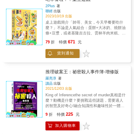
住了，也不必放棄！ 拿出橡皮擦，擦掉你在書
果這本打破傳統的書贏得了他的愛。」 & 書中
how大公開！☽ 〔7個桌遊設計步驟〕X〔52張
上標記的思考路徑，善用作者的一點提示， 你
2Plus
著
共有100件神秘懸案等你破解， 這是你樂不思
桌遊狂想卡〕── 跟著書中步驟和牌卡，從發
聯經
出版
將發現：原來這就是推理、這就是歸納、邏輯
「3C」的更強娛樂，讓觀察力、推理與歸納能
想、抽取、排列，運用獨特的桌遊設計流程，
2023/10/19 出版
思考的過程竟然這麼好玩。 & 以下是破解完
力大增。 解題過程中，你會發現自己不知道從
讓你用牌卡發想桌遊，步步激盪出滿滿的桌遊
100題的玩家留言分享： & 「每天睡前解一
桌上遊戲簡介「帥哥、美女，今天早餐要吃什
哪一題開始，已經形成一種 「直指關鍵處」的
設計想法，和創意點子，最終打造屬於自己的
題，讓我腦袋清晰，原來我比我認為的聰
麼？」不論是人氣組合：蛋餅+大冰奶、燒餅油
犀利思考路徑，破題的推理與歸納過程，你感
桌遊。 ＼一款桌遊玩法架構就能輕鬆完成。／
明。」 「線索、謎題，和密室逃脫愛好者的新
條+豆漿，或者基隆吉古拉、雲林羊肉米糕、台
到暢快淋漓。 你發現，你比你認為的更聰明。
☾哪些事物可以桌遊化？☽ 桌遊就像世界的縮
選擇。」 & 「不知不覺已做完了一半，我甚至
南煎魚腸、金門蛋狗這些地方獨有的早餐，集
& 好評推薦 & 華語首席故事教練／許榮哲 &
671
影、遊戲規則就像這世界的運轉方式，只要跟
79
折
特價
元
得限制自己的解題速度，放慢思考， &才不會
結70種各縣市的特色早餐，這裡通通有！遊戲
「這是一款高速找線索遊戲，會以最有趣的方
著它思考、行動，就可以一步一步感受這個世
太快把這本書讀完&hellip;&hellip;警告：絕對讓
將70種早餐化作卡牌，拆解出9種美味的要素，
式折磨你的大腦。」&mdash;&mdash;明蒂．
界。 因此，只要是能夠用「一個流程」清楚說
貨到通知
人上癮。」 & 「從沒想過我的家人們會因為解
透過請客吃飯推測朋友的喜好，讓自己成為最
奎格利（Mindy Quigley），《六英尺深盤》作
明的事情，例如，學科知識、職業模擬、社交
謎而團聚在一起，但這本書做到了。 我和我的
會交朋友的人。在百香果老師的溫暖畫風中，
者 & 「這是邏輯謎題和紙上談兵偵探的獨特結
方法，甚至虛構故事，都可以再加上你的創意
父母，甚至表親們都人手一本。」 & 「買了一
推薦最愛的早餐，一起來趟早餐之旅。 改編自
合。讓我不禁懷疑，到底還有誰可以信任。」
製作成桌遊！ ☾桌遊化為什麼有趣？☽ 其實，
本給熱愛桌遊的父親。之前，我們兄弟姊妹還
《台灣早餐地圖》繪本，由旅日插畫家百香果
推理破案王：祕密殺人事件簿-增修版
&mdash;&mdash;奧莉薇亞．布萊克（Olivia
桌遊不只是遊戲，更像是一個溝通的橋梁。當
得每年開會， 決定要給他玩什麼新遊戲，結果
創作，手繪各縣市早餐地圖，結合各地美食與
Blacke），《致命節奏》的作者 & 「祕密偵探
羅亮淳
著
我們想要傳遞知識、故事，但受眾卻無法接收
這本打破傳統的書贏得了他的愛。」 & 書中共
文化風貌，讓台灣早餐每天跟你說早安！
的終極謎題，肯定會好好讓腦細胞放電。」
讀品
出版
的情況下，就會讓過程變得艱辛。 所以「桌遊
有100件神秘懸案等你破解， 這是你樂不思
★《台灣早餐地圖》榮獲獎項：2021誠品閱讀
2021/12/03 出版
&mdash;&mdash;艾莉‧亞歷山大（Ellie
化」就是把自己想傳遞的任何事物，包上一層
「3C」的更強娛樂，讓觀察力、推理與歸納能
職人大賞「年度新人」獎 入圍「最想說服爸媽
Alexander），《烘焙店之謎》系列作者 & 「這
King of Inferencethe secret of murder真相是什
糖衣讓別人品嘗，讓大家的接受度變高，因
力大增。 解題過程中，你會發現自己不知道從
買」童書獎遊戲資訊遊戲人數：3-5人遊戲時
些小謎團，甚至會讓經驗最豐富的偵探也猜不
麼？動機是什麼？要挑戰這些謎題，需要過人
為，「玩」是人的天性！ ✶附52張桌遊狂想卡
哪一題開始，已經形成一種 「直指關鍵處」的
間：20-25分鐘適合年齡：8+定價：850 元配件
透。」&mdash;&mdash;薇薇安．陳（Vivien
的智慧及好奇心!融合知識性和趣味性於一體，
✶附典藏卡牌盒 從概念說明到實際設計，步步
犀利思考路徑，破題的推理與歸納過程，你感
內容遊戲盤 x 1卡架 x 5喜好標示板 x 5朋友卡
Chien），《麵館之謎》系列作者 & 「非常有
在推理的過程中，開發新穎的思維與細緻的觀
帶你操作；運用5種類別逐步設定；52張牌卡激
到暢快淋漓。 你發現，你比你認為的更聰明。
225
x 18早餐卡 x 60功能卡 x 10分數 x 48遊戲目標
9
折
特價
元
趣！每一個案件都像試著解開阿嘉莎．克莉絲
察力，創造出新的邏輯觀念。這段驚奇之旅將
發創意，設定專屬的遊戲機制！ 本書特色
& 小編分享： 本書出版前的全球最佳紀錄是36
請老朋友吃喜歡的早餐，認識新朋友的喜好。
蒂式推理小說的迷你謎團。」
帶給你前所未有的破案快感！啟發思考能力的
&raquo;做中學密技：跟著7大步驟開始設計桌
分鐘內解完25題。 你願意接受挑戰嗎？ & 好評
規則簡介如果是第一次玩這個遊戲，建議先進
加入購物車
&mdash;&mdash;塞萊斯特．康納利（Celeste
經典案件，讓偵探迷和推理愛好者為之瘋狂!天
遊 跟著流程：桌遊發想▸桌遊初構▸桌遊藍圖▸
推薦 & 華語首席故事教練／許榮哲 & 「這是一
行「簡易玩法」，可以初步熟悉此遊戲，也可
Connally），《像淑女一樣行動，像主一樣思
才的培育與成長，不單單要注重方法，更要注
雛型設計▸遊戲測試▸內容升級▸撰寫規則，從0