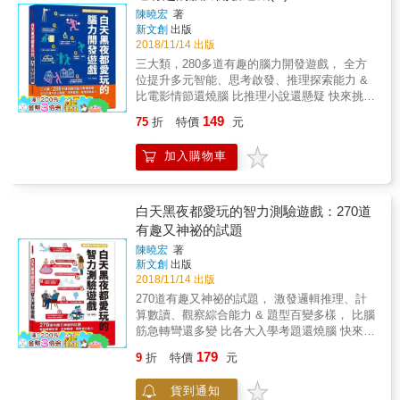
陳曉宏
著
新文創
出版
2018/11/14 出版
三大類，280多道有趣的腦力開發遊戲， 全方
位提升多元智能、思考啟發、推理探索能力 &
比電影情節還燒腦 比推理小說還懸疑 快來挑戰
最能激發智力的闖關問答題吧！ 題型百變多
149
75
折
特價
元
樣， 想證明你的實力嗎？跟著書中內容一起動
動腦吧！ 你將發現，變身超級金頭腦原來這麼
加入購物車
輕鬆！ 左右腦一齊提升的趣味遊戲 280多道精
彩、有趣的腦力開發， 全力引爆腦中尚未開發
的潛能區塊 從遊戲中寓教於樂，用智慧探索解
答 本書分為「多元智慧」、「開發思考」、
白天黑夜都愛玩的智力測驗遊戲：270道
「探案遊戲」三大章節，共有280多道趣味遊
有趣又神祕的試題
戲，使讀者的思考和智力能全方位提升。 每個
陳曉宏
著
遊戲都附上答案和解題思路，令人知其然，更
新文創
出版
知其所以然。 這些遊戲並不需要複雜的道具或
2018/11/14 出版
儀器，也不需要繁瑣的準備，只需要你動動腦
270道有趣又神祕的試題， 激發邏輯推理、計
筋、擦亮眼睛，就能在生動有趣的謎題中突破
算數讀、觀察綜合能力 & 題型百變多樣， 比腦
思考盲點，打破思維定式，激發大腦潛能；更
筋急轉彎還多變 比各大入學考題還燒腦 快來挑
能進一步培養立體的空間想像能力、敏銳的觀
戰最能激發智力的闖關問答題！ 想證明你的實
察能力、高速計算的能力、敏捷的邏輯思維能
179
9
折
特價
元
力嗎？一起來動腦吧！ 你將發現，變身超級金
力、嚴謹的推理分析能力，讓人將這些能力融
頭腦原來這麼輕鬆！ 開啟屬於你的腦內風暴
會貫通，越玩越聰明！ 提升邏輯推理、計算數
貨到通知
270道精彩、有趣的智力測驗題， 全力引爆腦