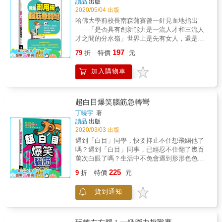
讀品
出版
2020/05/04 出版
哈佛大學前校長南森蒲賽曾一針見血地指出
——「是否具有創新能力是一流人才和三流人
才之間的分水嶺」世界上是先有女人，還是先
有男人？那麼是先有雞，還是先有蛋？還有你
197
79
折
特價
元
知道太陽、星星和月亮，哪一個是男的嗎？這
就是腦筋急轉彎！它以輕鬆活潑的形式啟發思
加入購物車
考，有效的提升創新能力請你打破常理，跳脫
制式的框架，天馬行空的創意無上限！✔一個
胖子跌倒最容易受傷的是哪裡？✔結婚以後，
整天在家裡不出門的女人叫什麼？✔除了睡覺
超白目爆笑腦筋急轉彎
以外，還有什麼時候我們會目中無人？✔怎麼
丁曉宇
著
樣才能讓男人對妳一見鍾情？✔榴槤和地心引
讀品
出版
力有什麼關係？✔超人衣服上的「S」標誌是什
2020/03/03 出版
麼意思？✔一個饅頭去歐洲留學，回來後變成
遇到「白目」同學，快要抑止不住想飛踢他了
了什麼？✔一個胖子跌倒最容易受傷的是哪
嗎？遇到「白目」同事，已經忍不住翻了幾百
裡？✔結婚以後，整天在家裡不出門的女人叫
萬次白眼了嗎？生活中不免會遇到形形色色
什麼？✔除了睡覺以外，還有什麼時候我們會
「白目」的人、事、物但是礙於種種因素無法
225
目中無人？✔怎麼樣才能讓男人對妳一見鍾
9
折
特價
元
撕破臉或者眼不見為淨你已經鬱卒到最高點了
情？✔榴槤和地心引力有什麼關係？✔超人衣服
嗎？本書將帶領你換一種角度面對「白目」就
上的「S」標誌是什麼意思？✔一個饅頭去歐洲
貨到通知
會產生一種「樂趣」保證你今後在「白目界」
留學，回來後變成了什麼？
暢行無阻！–世界上有一種菜，人和動物都不能
吃，是什麼菜？–有一個國家男人都是開車的，
女人都是長不大的。請問這是哪個國家？–什麼