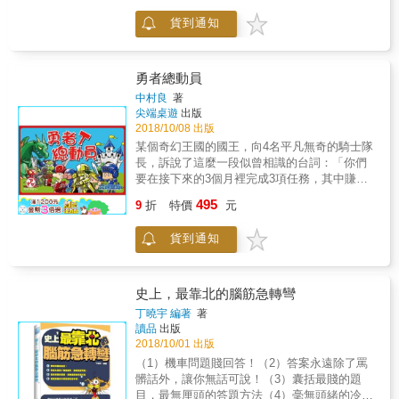
刺激觀察能力，增添解題樂趣 書中有多道觀察
卡）聯想到的詞彙來展開文字接龍遊戲！能夠
全書分為觀察、計算、思維、推理、綜合五個
題型，搭配多張圖片，能刺激視覺神經，啟發
貨到通知
搶先一步連接詞彙、得到最多分數的人即為勝
部分，由淺入深，前四個部分針對不同的側重
觀察能力，其他類題型亦配有插圖，豐富版
利者。外盒大小：11.5*18*3.2cm材質：紙、壓
點有系統性的訓練各項能力，第五部分結合前
型，增添閱讀樂趣，讓你不必花太多時間閱讀
克力重量：375公克遊戲人數：2-6遊戲時間：
四部分的能力，再綜合出題。只需要仔細閱讀
文字，只要看圖就能動腦、推理計算、玩遊
10-20分鐘年齡：6+
後，動腦思考，就能在生動有趣的謎題中突破
勇者總動員
戲，讓解題過程更有趣。
思維盲點，找出答案，保證讓人愛不釋手，越
中村良
著
玩越有成就感。 ★★題型老少咸宜，適合全家
尖端桌遊
出版
人一起腦力激盪的趣味闖關試題 書中蒐羅的試
2018/10/08 出版
題適合各種年齡層的人，更適合親子共讀，能
某個奇幻王國的國王，向4名平凡無奇的騎士隊
夠充分啟發孩子和青少年的智力發展，中老年
長，訴說了這麼一段似曾相識的台詞：「你們
人也能透過書中試題的刺激，充分活化腦部細
要在接下來的3個月裡完成3項任務，其中賺到
胞，拒絕記憶力退化問題。不分男女老少，全
最多金幣的人，便能夠和公主結婚，並成為下
495
家人都可以藉由挑戰本書的題目，啟發多元智
9
折
特價
元
一任的國王！」於是4名平凡無奇的騎士隊長，
能，突破固有的思維模式，提升智力，享受滿
紛紛雇用經驗豐富的冒險者，爭先恐後地出發
滿的趣味性。 ★★圖文並茂，刺激觀察能力，
貨到通知
前往完成任務。這是一款融合「競標」和「擲
增添解題樂趣 書中有多道觀察題型，搭配多張
骰」機制的遊戲。玩家透過競標的方式召募角
圖片，能刺激視覺神經，啟發觀察能力，其他
色，並運用這些角色通過關卡，最後蒐集到最
類題型亦配有插圖，豐富版型，增添閱讀樂
多金幣的玩家，便是遊戲的勝利者。外盒大
史上，最靠北的腦筋急轉彎
趣，讓你不必花太多時間閱讀文字，只要看圖
小：18*11.5*4cm材質：紙、木頭、塑料重量：
丁曉宇 編著
著
就能動腦、推理計算、玩遊戲，讓解題過程更
270公克遊戲人數：2-4遊戲時間：15-90分鐘年
讀品
出版
有趣。
齡：9+
2018/10/01 出版
（1）機車問題賤回答！（2）答案永遠除了罵
髒話外，讓你無話可說！（3）囊括最賤的題
目，最無厘頭的答題方法（4）毫無頭緒的冷笑