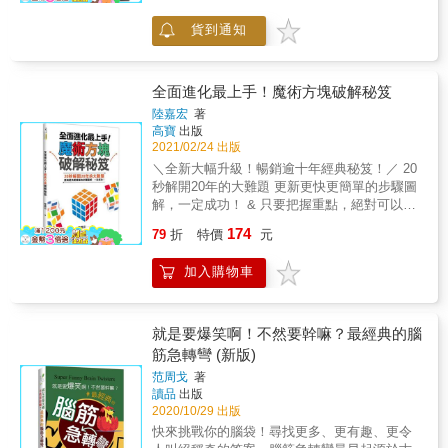
照符合的喜好口味數量，放在喜好板前的位置
復刻版老桌遊：書衣背面為《蝸牛升學圖》，
演、圖形、迷宮、方陣等題型，訓練視覺觀
並得分。C-2推薦新朋友吃早餐打1張早餐卡橫
攤開即可玩。
貨到通知
察，並透過運算推演和思考記憶，來找出正確
放在自己的卡架旁，如果符合新朋友的喜好口
答案。 & ★邏輯推理訓練，提升智力的快速捷
味，由其他玩家告知符合幾種並獲得1分；如果
徑 收集與生活相關的邏輯推理測驗，提升智力
不符合喜好，將早餐卡翻到文字面朝上。如果
和思考力，並藉此理解眾多物理、化學、天文
全面進化最上手！魔術方塊破解秘笈
玩家面前橫放的早餐卡，符合新朋友的全部喜
等各方面知識。& & ★探案遊戲巧解謎，閱讀
陸嘉宏
著
好，達成大滿足！清空面前所有早餐卡，將大
力、審慎力、清晰力都飆漲 透過懸疑多變的探
高寶
出版
滿足的朋友放到卡架後方，遊戲結束時加6分，
案測驗，增強閱讀理解力，頭腦更清晰、有條
2021/02/24 出版
抽1張新的朋友卡放到卡架上。補牌做完行動3
理，能夠馬上找出問題癥結點，當下該如何解
＼全新大幅升級！暢銷逾十年經典秘笈！／ 20
選1，抽早餐卡，將手牌補至4張，超過即不補
決，讓原本混亂的思緒立刻有眉目。 & 企業面
秒解開20年的大難題 更新更快更簡單的步驟圖
牌。遊戲結束以下2種情況其中之一發生時，所
試、智力測驗、各類考試輕鬆過關， 奠定你一
解，一定成功！ & 只要把握重點，絕對可以輕
有玩家進行相同回合數後，遊戲結束。1. 有玩
生成就基礎的益智寶庫！ & 原來，思考速度可
鬆破解魔術方塊！ ○ 一層一層解 ╳ 一面一面
家讓2位新朋友大滿足。2. 有玩家的卡架前及旁
174
以這樣飆升，只是90%的人都忽略了！ 本書包
79
折
特價
元
解 & 唯一能增進理解力、邏輯力、及記憶力的
邊有8張早餐卡。總計所有得分，最高分的玩家
含多元智能、思維開發、探案遊戲三大議題，
益智遊戲！ 你家是否也有一顆塵封已久的魔術
獲勝。
共261個趣味題，內容包含數理推演、邏輯運
加入購物車
方塊，無論怎樣都無法順利解開？ 本書用最新
算、觀察、歸納、圖像空間、視覺記憶、正誤
的技巧，最簡單的圖解，輕鬆易懂的說明， 告
判斷等多種題型，能提升各方面的思考能力，
訴你怎麼解開魔術方塊，再也不挫折！ &
加快思考速度。 & 書中的每個題目都包含答案
就是要爆笑啊！不然要幹嘛？最經典的腦
和解題思路，讓讀者知其然，更知其所以然。
筋急轉彎 (新版)
& 本書利用最符合腦科學的訓練方式，能激發
大腦潛能，開啟腦中沉睡區塊，讓你想得比別
范周戈
著
讀品
出版
人快、看得比別人準、說得比別人順，不論是
2020/10/29 出版
正處於面試期的職場新鮮人，或是就學中的青
年學子們，都能輕鬆閱讀，更適合親子共讀，
快來挑戰你的腦袋！尋找更多、更有趣、更令