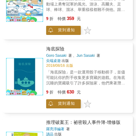
動場上勇奪冠軍的風光。游泳、高爾夫、足
球、棒球、溜冰、舉重樣樣都難不倒他。跟著
波波一起收集榮耀，達到勝利的目標吧～1、
359
9
折
特價
元
2、3、4，起──步──走！外盒大小：
19.8*13.8*3cm材質：紙重量：200公克遊戲人
貨到通知
數：2-6遊戲時間：10分鐘年齡：10+
海底探險
Goro Sasaki
著 、
Jun Sasaki
著
尖端桌遊
出版
2018/08/16 出版
「海底探險」是一款運用骰子移動棋子，並儘
可能比你的對手收集更多寶藏的遊戲。在海底
沉睡的寶藏吸引了許多探險家，他們乘著潛水
艇潛入深海，穿上潛水服勇敢地尋覓寶藏。但
630
9
折
特價
元
所有探險家都將共用潛水艇中的氧氣，一人的
貪婪可能會害全員喪命。最終探險家們是否能
貨到通知
帶著寶藏平安歸來呢？讓我們拭目以待吧！外
盒大小：11.1*6.4*3.6cm材質：紙、木頭重量：
105公克遊戲人數：2-6遊戲時間：30分鐘年
齡：8+
推理破案王：祕密殺人事件簿-增修版
羅亮淳編著
著
讀品
出版