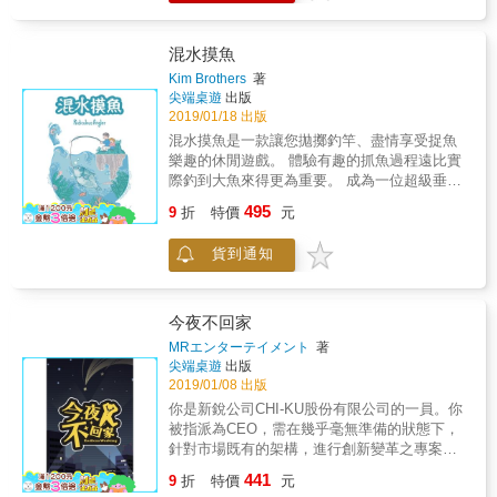
戲者提高判斷力、推理力、創造力、分析力、
能力，增添解題樂趣 書中有多道觀察題型，搭
計算力、語言力、反應力及記憶力等多種能
配全彩圖片，能刺激視覺神經，啟發觀察能
力，充分發掘大腦潛能。 ★快速增長知識 每一
混水摸魚
力，其他類題型亦配有插圖，豐富版型，增添
類遊戲都經過精心的設計和篩選，極具代表性
閱讀樂趣，讓你不必花太多時間閱讀文字，只
Kim Brothers
著
和獨特性，內容豐富，從易到難，由簡入深，
要看圖就能動腦、推理計算、玩遊戲，讓解題
尖端桌遊
出版
形式活潑，快速累積各方面知識。 適合各種年
過程更有趣。
2019/01/18 出版
齡層讀者， 練習思考、加強邏輯推理、培養觀
混水摸魚是一款讓您拋擲釣竿、盡情享受捉魚
察和數理運算能力 300道精彩、有趣的智力激
樂趣的休閒遊戲。 體驗有趣的抓魚過程遠比實
增遊戲， 全力引爆腦中尚未開發的潛能區塊 3
際釣到大魚來得更為重要。 成為一位超級垂釣
分鐘提升腦容量和腦細胞運轉速度，各項思考
家，開啟一場深海垂釣之旅。外盒大小：
495
力全力提升 本書分為「多向思維」、「觀察訓
9
折
特價
元
13.8*18.8*3.9cm材質：紙重量：320公克遊戲
練」、「圖形」、「數字謎題」四大章節，共
人數：2-8遊戲時間：10分鐘年齡：6+
有300道趣味遊戲，使讀者的思考和智力能全方
貨到通知
位提升。 每個遊戲都附上答案和解題思路，令
人知其然，更知其所以然。 這些遊戲並不需要
複雜的道具或儀器，也不需要繁瑣的準備，只
今夜不回家
需要你動動腦筋、擦亮眼睛，就能在生動有趣
MRエンターテイメント
著
的謎題中突破思考盲點，打破思維定式，激發
尖端桌遊
出版
大腦潛能；更能進一步培養立體的空間想像能
2019/01/08 出版
力、敏銳的觀察能力、高速計算的能力、敏捷
你是新銳公司CHI-KU股份有限公司的一員。你
的邏輯思維能力、嚴謹的推理分析能力，讓人
被指派為CEO，需在幾乎毫無準備的狀態下，
將這些能力融會貫通，越玩越聰明！ 提升邏輯
針對市場既有的架構，進行創新變革之專案企
思考、計算數讀、空間想像、綜合觀察能力，
劃「今夜不回家」。專案經理告訴大家『因為
從遊戲中玩出頂尖智慧， 讓頭腦一天比一天更
441
9
折
特價
元
時間緊急！請各位不斷思考各自的課題與問
靈活，成為腦力激盪的大贏家！ 本書特色 ★★