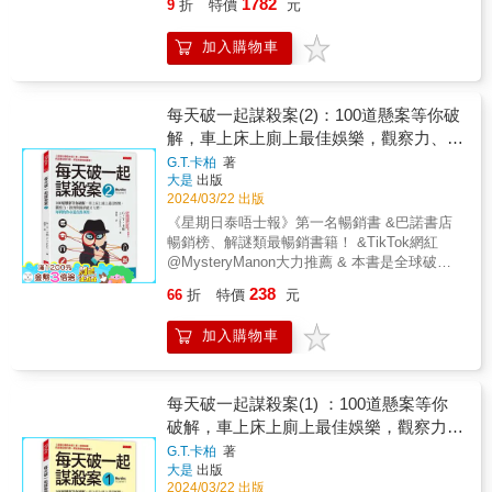
好前一天，鎮上來了幾個陌生面孔，鎮民們又
1782
9
折
特價
元
種智力因素所決定。本書所列的觀察推理和腦
圖！ ＼如何讓玩家愛不釋手？解鎖桌遊設計關
在夜晚聽到不尋常的怪聲， 還有當地從不接待
力開發練習，是目前最夯、最好玩、最能被年
鍵密碼！／無論你是桌遊愛好者，還是懷抱創
賓客的哈賓傑家族，竟突然舉辦晚宴。 俱樂部
加入購物車
輕族群所接收的提升智力科學教育方式，以培
作夢想的設計新手，這本書將帶你從靈感發想
成員懷疑，一切疑點都是從那場晚宴開始， 於
養「平衡用腦，高效學習」的全腦使用高智慧
到市場發行，讓你輕鬆掌握桌遊設計核心，從
是決定從解謎愛好者變身成偵探， 追查誰是凶
人才為目的，專注於啟發大腦潛在能力的教
零開始打造一款全新桌遊！ ☾什麼是桌遊
手？死的是誰？ 你將與俱樂部成員一起破解70
育。從遊戲中寓教於樂，用智慧探索解答本書
狂想卡？☽ 這是一套收錄52種遊戲機制的
每天破一起謀殺案(2)：100道懸案等你破
道謎題： 有考驗推理能力的1A2B猜數字遊戲，
分為「多元智慧」、「開發思考」、「探案遊
卡牌，包含遊戲設置、行動方式、遊戲玩法、
解，車上床上廁上最佳娛樂，觀察力、推
找出通往命案現場的門鎖密碼； 訓練觀察力的
戲」三大章節，共有280多道趣味遊戲，使讀者
遊戲目標與牌面設計五種類別。 ☾最完整
大家來找碴，推測可疑證物藏在哪； 還有從錯
理與歸納能力大增，犀利的你永遠直指真
G.T.卡柏
著
的思考和智力能全方位提升。每個遊戲都附上
的桌遊設計書：設計你的第一款桌遊☽ 從
亂的訊息中，運用邏輯思考，排列出凶手作案
大是
出版
相。
答案和解題思路，令人知其然，更知其所以
基本介紹、概念發想、遊戲機制構建，到最後
的順序。 這不僅是解謎書，而是一部充滿謎題
2024/03/22 出版
然。這些遊戲並不需要複雜的道具或儀器，也
的調整與出版，每個步驟都詳盡且實用，帶你
的小說， 每道謎題相互獨立，就算未解開也不
《星期日泰唔士報》第一名暢銷書 &巴諾書店
不需要繁瑣的準備，只需要你動動腦筋、擦亮
輕鬆實現創意。 ☾必備攻略BOOK☽ 8
影響故事發展（為什麼？你看了書就知道），
暢銷榜、解謎類最暢銷書籍！ &TikTok網紅
眼睛，就能在生動有趣的謎題中突破思考盲
大設計關鍵X10項核心檢視，掌握玩家需求，創
建議你像閱讀一般小說一樣，跟隨劇情從頭開
@MysteryManon大力推薦 & 本書是全球破百
點，打破思維定式，激發大腦潛能；更能進一
造獨一無二的遊戲！ ＼從發想到市場發
始。 如果在解謎時卡關，可以快速瞄一下解答
萬人在玩的最流行線上解謎遊戲 《Murdle》創
步培養立體的空間想像能力、敏銳的觀察能
行，這套組將成為你創作桌遊時的最佳導師！
238
66
折
特價
元
（在本書最後）， 書中還附有「偵探筆記」，
建者G.T.卡柏所著的同名解謎書。 & 歡迎來到
力、高速計算的能力、敏捷的邏輯思維能力、
／ ☾盒內附以下產品☽ ✶52張桌遊狂
方便你用乾淨的圖表重新推理一次。 70道燒腦
「每天破一起謀殺案」的犯罪現場， 這是世界
嚴謹的推理分析能力，讓人將這些能力融會貫
想卡&典藏卡牌盒 ✶《設計你的第一款桌
加入購物車
謎題，找到謀殺案真凶， 你可以從第一題開
上最偉大的解謎者「邏輯客」的官方解謎檔
通，越玩越聰明！本書特色★★題目類型多樣
遊》、《桌遊設計入門全攻略》、《桌遊設計
始，也可以跳著解題。 邏輯、觀察力、推理力
案。 & 一切就從邏輯客應邀參加一場好萊塢豪
化，全方位刺激大腦本書中精選280多道拓展思
師實戰BOOK》各乙本 本書特色 ✶必讀！
大增。
宅的奢華晚宴展開， 本以為自己是重要貴賓，
維的觀察推理測驗題，集科學性、遊戲性、趣
桌遊設計的終極指南——從靈感發想到市場實
可以好好享受一番， 沒想到，一具屍體橫躺在
每天破一起謀殺案(1) ：100道懸案等你
味性、百變性於一體，囊括圖形、找規律、數
戰，一書掌握！ 《設計你的第一款桌遊》
豪宅的大理石浴缸中， & 而他的任務（也是你
獨、迷宮、逆向推導、偵探推理等多種題型。
破解，車上床上廁上最佳娛樂，觀察力、
是一本讓你從「靈光一閃」到「完成製作」的
的任務）就是要找出， 誰才是謀殺案的凶手，
能夠全方位提升觀察力、分析力、邏輯力、推
全方位桌遊設計書！ 無論你是新手玩家還
推理與歸納能力大增，犀利的你永遠直指
G.T.卡柏
著
在什麼地方，使用的凶器是？ & 案件逐一發
理力、判斷力、想像力、創造力、記憶力以及
是資深設計師，這本書都能帶你一步步拆解桌
大是
出版
真相。
生，輪番上場的人物包括：現場表演人體切割
思考力，充分發掘大腦潛力，越玩越聰明。
遊設計的關鍵： ☑ 創意發想➝找到你的遊
2024/03/22 出版