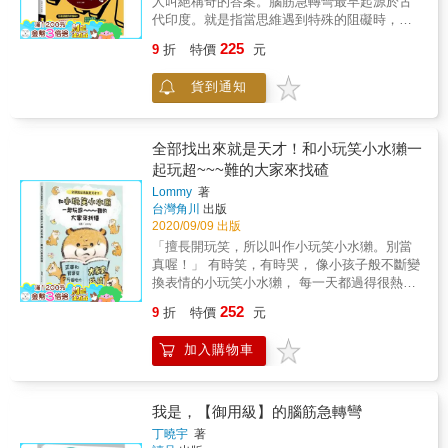
由父母帶著孩子們共同探討、思索問題，在解
人叫絕稱奇的答案。腦筋急轉彎最早起源於古
題中找到樂趣和知識。 & ★103道多元智能測
代印度。就是指當思維遇到特殊的阻礙時，另
驗題 提升短、中、長期的記憶力，並能訓練觀
闢蹊徑來思考問題。Super Funny Brain
225
9
折
特價
元
察力，保持大腦靈活度，練習在短時間內掌握
Twisters part1超爆笑！超KUSO！顛覆你的想
核心要點。 ★96道邏輯推理測驗題 提升視覺空
像part2挑戰你的腦袋，答案永遠讓你猜不透
貨到通知
間能力，對於圖形的角度、位置、方位等有更
par3 輕鬆一下！史上最強腦筋急轉彎！par4極
強的感知力；並能鞏固生活中關於物理、化學
樂笑料保證有笑par5腦筋PK絕對好笑par6笑翻
等理科知識。 ★62道懸疑探案測驗題 訓練閱讀
天！讓你越笑越聰明不能用平常的思路來解答
理解能力，並懂得有步驟、有層次地思考問
的智力問答題!快來看看你的腦袋有多ㄎㄧㄤ!
全部找出來就是天才！和小玩笑小水獺一
題，透過層層推理，以合理簡潔的思路剖析謎
起玩超~~~難的大家來找碴
團，找到答案。 & 本書特色 & ★★題型多樣，
Lommy
著
由淺入深★★ 多種題型，開發記憶力、數理
台灣角川
出版
力、創造力、聯想力、觀察力、解題力等六大
2020/09/09 出版
能力，腦力激盪，全方位升級大腦潛能。 &
「擅長開玩笑，所以叫作小玩笑小水獺。別當
★★圖文並茂，越猜越聰明★★ 圖片搭配文
真喔！」 有時笑，有時哭， 像小孩子般不斷變
字，從圖解文、以文找圖，強化圖形掌控力和
換表情的小玩笑小水獺， 每一天都過得很熱
文字理解力。 & ★★答案詳解，思路引導★★
鬧。 這次小玩笑小水獺變成了 「超～～～難的
每道測驗先提供答案，再寫出解題思路，讓讀
252
9
折
特價
元
大家來找碴」遊戲， 陪讀者一起玩。 希望大家
者知其然，更知其所以然，加深記憶，並能舉
能用力找喔！ ★Twitter上超受歡迎的裝傻角色
一反三，應用到其他類題中。 &
加入購物車
&hearts; ★超人氣LINE貼圖
我是，【御用級】的腦筋急轉彎
丁曉宇
著