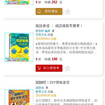
奇的案件，本書其中一宗謎案
252
片、剪報等等各式各樣的證據中找出真相！ 你
9
折
特價
元
資訊、快速刷新的即時信息雖然便利，但是這
&mdash;&mdash;《紅寶石失竊奇案》更是受
願意協助福爾摩斯調查這些案件嗎？ 福爾摩斯
些碎片化的資訊，將使我們的「記憶衰退」、
福爾摩斯原著案件所啟發而設計的全新案件。
是深受孩子喜歡的角色，偵探謎案也是孩子熱
貨到通知
「注意力分散」、「失去深度思考的能力」，
●本系列是與the Conan Doyle Estate（柯南道
愛的題材。 本系列每冊附有四宗案件，並提供
如此將導致我們難以長時間聚焦於某項議題，
爾遺産公司）合作的作品，版權頁印有該公司
大量不同類型的線索，考考孩子的邏輯推理、
或者學習的難度加大，對於推理和表達能力，
的商標和認可印章。該公司是由柯南道爾的後
觀察、思考能力，幫助名偵探福爾摩斯偵破一
也將構成阻礙。 ★ 益智遊戲對於練習思考轉換
裔創立，負責管理和運營包括福爾摩斯、華生
能說會道 ： 成語接龍常勝軍！
宗又一宗撲朔迷離的案件。 本書特色 每宗案件
是很好的工具 本書由日本資深教育顧問及益智
醫生、查林杰教授在內的所有關於柯南道爾的
蔡智軒 編著
著
都提供大量不同類型的線索，如書信、證人口
遊戲博士共同撰寫，相當活躍於兒童教養及益
作品和形象的文學創作授權、銷售規劃、廣告
培育文化
出版
供、報章、廣告海報、筆記、照片等等，孩子
智遊戲領域，分別為知名的暢銷書作家，以及
授權等等。 ＊適讀年齡：8歲或以上
2019/09/02 出版
需仔細閱讀並思考，抽絲剝繭，推理出犯人及
日本NHK教育電視節目的益智遊戲出題者。兩
●發揮你的想像力，看看你能接出幾個成語！●
作案動機。 ●圖書的表達形式有趣，內容十分
位專家精選日本學生間流轉的人氣益智遊戲，
快來成為最有文學氣質的小文青! 中文博大精
具啟發性及挑戰性，能訓練孩子的邏輯思維能
並在書中教授獨創的「五種大腦思考術」── 爬
深，學習起來枯燥乏味，但透過輕鬆的成語接
力。 ●本系列每冊書包含四宗離奇的案件，本
梯型思考➥憑著知識和經驗，直覺式的思考方
龍遊戲，豐富的成語詞彙、詳細的成語解釋、
書其中一宗謎案&mdash;&mdash;《巴斯克維
198
法。 金字塔型思考➥一步一步累積已理解的線
9
折
特價
元
精彩的典故來源，由淺入深的內容安排，讓你
爾的偽犬》更是受福爾摩斯原著案件所啟發而
索，進而解題的思考方法。 萬事不漏型思考➥
學習起來更得心應手，不僅能讓你的語文能力
設計的全新案件。 ●本系列是與the Conan
訂立規則，一絲不漏地確認、破解的思考方
加入購物車
大大提升、增進你的文學涵養，更能讓你成為
Doyle Estate（柯南道爾遺産公司）合作的作
法。 逆向型思考➥預測答案，以反推來解題的
成語接龍遊戲的常勝軍！有趣的成語接龍遊
品，版權頁印有該公司的商標和認可印章。該
思考方法。 單純變換型思考➥省略沒有必要的
戲，用輕鬆有趣的方式達到學習的成果，潛移
公司是由柯南道爾的後裔創立，負責管理和運
部分，將內容替換成容易理解並解決的思考方
默化地提高對成語的喜好，啟發學習的興趣與
營包括福爾摩斯、華生醫生、查林杰教授在內
闖關吧！DIY彈珠迷宮
法。 本書收錄的益智遊戲，每道問題皆會標示
動力，這是一本讓你驚呼連連、嘖嘖稱奇的成
的所有關於柯南道爾的作品和形象的文學創作
謝政佑
著
解題使用的思考術，讓你一邊破解益智測驗，
語工具書，是你學習國文過程中不可或缺的好
授權、銷售規劃、廣告授權等等。 ＊適讀年
教育之友
出版
一邊探索大腦的思考動向。人生就像一場大型
夥伴。快來展開你的學習第一步吧！
齡：8歲或以上
2019/08/28 出版
的電玩遊戲，在挑戰益智測驗的同時，就像練
自己當關主，創作出充滿挑戰的彈珠迷宮， 好
功升等一般，有意識地運用這五種思考術，破
玩有趣的互動遊戲，還能穫得極大的成就感，