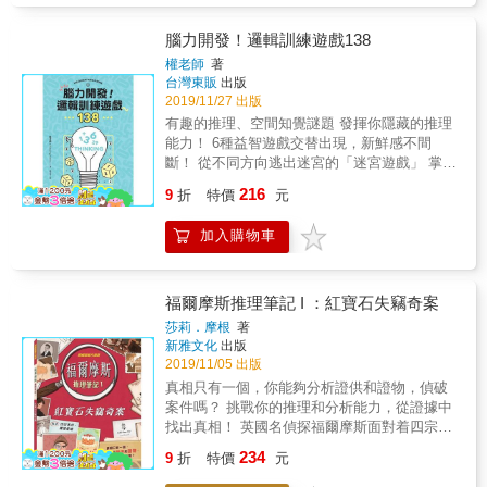
起玩轉腦世界！ 本書特色 ★&& &不插電、不
傷眼，3C產品靠邊站！ 450種紙上手遊，不受
腦力開發！邏輯訓練遊戲138
空間限制、想玩就能玩！ ★&& &語言力＋計算
權老師
著
力＋判斷力＋推理力＋分析力， 5力全開的5種
台灣東販
出版
遊戲類型、感受破題解謎的燒腦快感！ ★&& &
2019/11/27 出版
小孩開發潛能、大人抗老健智， 每天10分鐘的
有趣的推理、空間知覺謎題 發揮你隱藏的推理
跨齡遊戲挑戰賽，促進家人感情、PK左右腦！
能力！ 6種益智遊戲交替出現，新鮮感不間
斷！ 從不同方向逃出迷宮的「迷宮遊戲」 掌握
案件因果關係的「推理謎題」 找出數字與形狀
216
9
折
特價
元
方向的「展開圖」 換個角度看物體的「俯瞰
圖」 找出數字之間關係、連接起來的「造橋」
加入購物車
遊戲 隨機出現的新型態「特別謎題」 難易度分
級，隨心所欲、隨時挑戰！ 每一個問題都會標
示難易度，越往後難度越高。 可以依照順序解
題，如果特別喜歡某一種題型，也可以挑選作
福爾摩斯推理筆記 I ：紅寶石失竊奇案
答。 不需要什麼準備，只要有清晰的思考能力
莎莉．摩根
著
和明確的判斷力就夠了！
新雅文化
出版
/////////////////////////////////////////////////////////////////////////
2019/11/05 出版
等級1：初級，給初學者的入門題目。 等級2：
真相只有一個，你能夠分析證供和證物，偵破
中級，給益智遊戲愛好者的中等題目。 等級
案件嗎？ 挑戰你的推理和分析能力，從證據中
3：高級，給非常熟悉益智謎題與遊戲者的高級
找出真相！ 英國名偵探福爾摩斯面對着四宗棘
題目。
手的案件， 他需要借助你的推理能力， 把這些
234
/////////////////////////////////////////////////////////////////////////
9
折
特價
元
撲朔迷離的案件逐一偵破。 這本筆記中包含以
活化停滯的思考能力！ 因為同時收錄了很多不
下四宗案件： ●紅寶石失竊奇案 ●伯爵離奇死