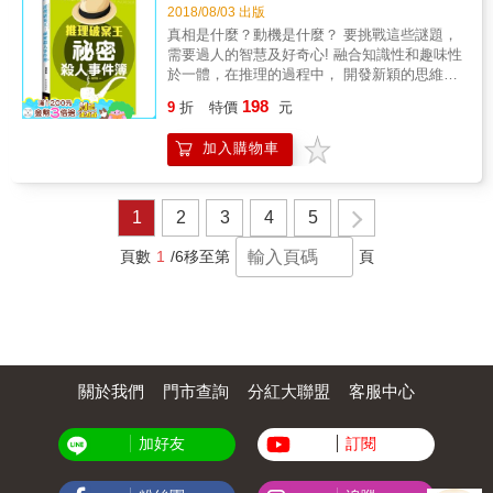
2018/08/03 出版
真相是什麼？動機是什麼？ 要挑戰這些謎題，
需要過人的智慧及好奇心! 融合知識性和趣味性
於一體，在推理的過程中， 開發新穎的思維與
細緻的觀察力，創造出新的邏輯觀念。 這段驚
198
9
折
特價
元
奇之旅將帶給你前所未有的破案快感， 啟發思
考能力的經典案件， 讓偵探迷和推理愛好者為
加入購物車
之瘋狂! 天才的培育與成長，不單單要注重方
法，更要注重觀念。 如何才能「玩」出一個聰
明的大腦？ 不要著急，有了這本書，一切問題
都解決啦！
1
2
3
4
5
頁數
1
/6
移至第
頁
關於我們
門市查詢
分紅大聯盟
客服中心
加好友
訂閱