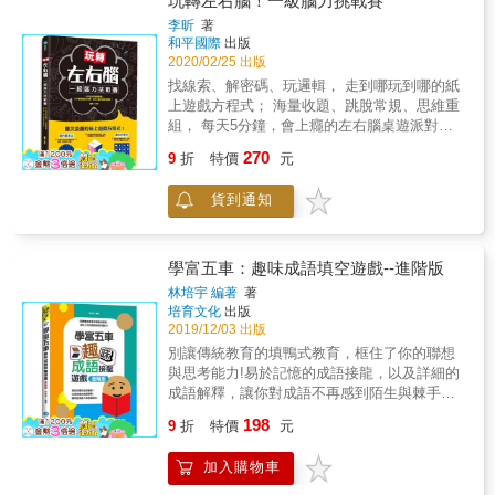
玩轉左右腦！一級腦力挑戰賽
水越多，人們肯定越開心？–坐什麼椅子最享
李昕
著
受？如果一時想不到答案，千萬不要去
和平國際
出版
GOOGLE找!這裡是腦筋急轉彎的世界，只需要
2020/02/25 出版
最白目、最爆笑、最有創意的答案！
找線索、解密碼、玩邏輯， 走到哪玩到哪的紙
上遊戲方程式； 海量收題、跳脫常規、思維重
組， 每天5分鐘，會上癮的左右腦桌遊派對！
★&& &提升語言力 看圖讀唐詩、文字填空組成
270
9
折
特價
元
語，你寫得出幾句？ 5根橫排的火柴和3根直排
的火柴，能拼出幾個國字？ &rarr;化文字為圖像
貨到通知
遊戲，強化左右腦的交互運用！ ★&& &加強計
算＆判斷力 可以放入7個等邊三角形的最小正
方形，邊長是多少？ 充滿裂縫的泥地上，看得
出哪一條裂縫是最先出現的嗎？ &rarr;綜觀全
學富五車：趣味成語填空遊戲--進階版
局，從圖像中找線索，完全開發左右腦！ ★&&
林培宇 編著
著
&練習推理＆分析力 是否能用折紙的方式證明
培育文化
出版
三角形內角和等於180&deg;？ 數列「？
2019/12/03 出版
5051545760」中，「？」是什麼數字？
別讓傳統教育的填鴨式教育，框住了你的聯想
&rarr;大膽預測、推算遊戲邏輯，強化推理與分
與思考能力!易於記憶的成語接龍，以及詳細的
析力！ 你想成為做事有邏輯、說話有條理、用
成語解釋，讓你對成語不再感到陌生與棘手！
語言思考的知性左腦人？ 還是非常羨慕充滿想
讓文字不再枯燥乏味!一玩就停不下來的趣味成
198
像與創造力，用圖像思考的感性右腦人？ 不妨
9
折
特價
元
語接龍遊戲!學習並不是死記、硬背！而是藉由
讓藝術腦加點知性調和、讓知性腦融入藝術氛
有邏輯性且易於理解的方式讓「知識的吸收」
圍， 全大腦不能偏廢，左左右右一起動起來才
加入購物車
變成一件愉快的休閒樂事。
好玩。 快來加入左右腦無差別心智挑戰賽，一