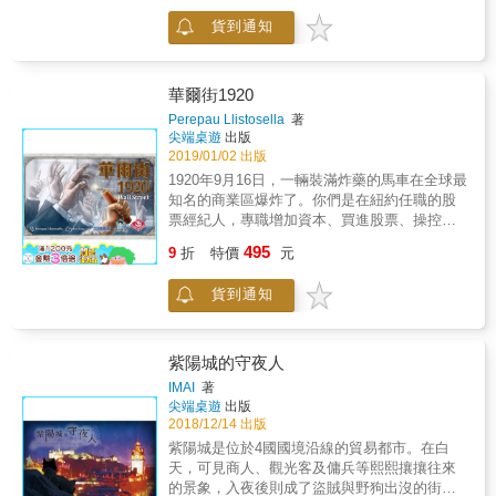
題，並且在不斷嘗試後從錯誤中學習，努力依
題目類型多樣化，全方位刺激大腦 本書中精選
貨到通知
照優先度來設立企劃。』 為了要使企劃如期進
300道拓展思維的智力遊戲題，集科學性、遊戲
行而不斷地討論及開會，有時也會相互開玩
性、趣味性、百變性於一體，囊括圖形、找規
笑，利用同事間的互補合作效果，目標是能在
律、數獨、迷宮、逆向推導、偵探推理等多種
預算內盡早讓專案成功完成。外盒大小：
題型。能夠全方位提升觀察力、分析力、邏輯
華爾街1920
18*11.5*3.2cm材質：紙重量：270公克遊戲人
力、推理力、判斷力、想像力、創造力、記憶
Perepau Llistosella
著
數：2-6人遊戲時間：10分鐘年齡：9+
力以及思考力，充分發掘大腦潛力，越玩越聰
尖端桌遊
出版
明。 ★★四大主題循序漸進，越玩越有成就感
2019/01/02 出版
全書分為「多向思維」、「觀察訓練」、「圖
1920年9月16日，一輛裝滿炸藥的馬車在全球最
形」、「數字謎題」四大章節，由淺入深，幫
知名的商業區爆炸了。你們是在紐約任職的股
助讀者建立獨特的思考和演算能力，並且學會
票經紀人，專職增加資本、買進股票、操控市
全方位的觀察、多層次的深度剖析，訓練出有
場，趕在爆炸前一攫千金吧。外盒大小：
495
條理的分析判讀能力。只需要仔細閱讀後，動
9
折
特價
元
18.5*11.5*3.7cm材質：紙、木頭重量：400公
腦思考，就能在生動有趣的謎題中突破思維盲
克遊戲人數：2-5遊戲時間：45分鐘年齡：12+
點，找出答案，保證讓人愛不釋手，越玩越有
貨到通知
成就感。 ★★題型老少咸宜，能啟發全家人腦
力的趣味闖關試題 書中蒐羅的試題適合各種年
齡層的人，更適合親子共讀，能夠充分啟發孩
紫陽城的守夜人
子和青少年的智力發展，中老年人也能透過書
IMAI
著
中試題的刺激，充分活化腦部細胞，拒絕記憶
尖端桌遊
出版
力退化問題。不分男女老少，全家人都可以藉
2018/12/14 出版
由挑戰本書的題目，啟發多元智能，突破固有
紫陽城是位於4國國境沿線的貿易都市。在白
的思維模式，提升智力，享受滿滿的趣味性。
天，可見商人、觀光客及傭兵等熙熙攘攘往來
★★圖文並茂，刺激觀察能力，增添解題樂趣
的景象，入夜後則成了盜賊與野狗出沒的街
書中有多道觀察題型，搭配全彩圖片，能刺激