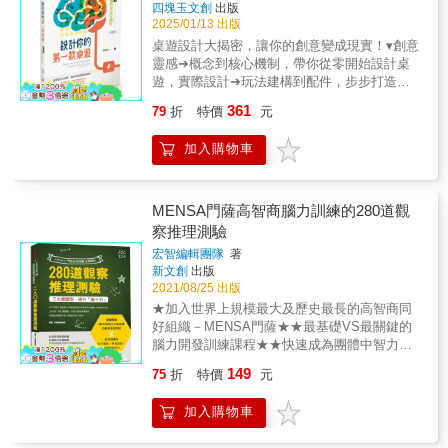
四塊玉文創
出版
2025/01/13 出版
桌遊設計大揭密，讓你的創意變成現實！▾創意
靈感➔概念到核心機制，帶你從零開始設計桌
遊，實際設計➔玩法建構到配件，步步打造出
完整遊戲，帶你從基礎知識、設計心法，走過
361
79
折
特價
元
每一個關鍵步驟，讓你輕鬆將創意轉化為實
體，創造出你理想中的桌遊！ ＼想創造屬
加入購物車
於自己的桌遊嗎？這本書是你最強的設計夥
伴！／✦你是否曾想過，將一個想法變成一款
桌遊？揭秘每個階段的詳細流程，讓你清楚知
道該怎麼做、怎麼想，運用有效的技巧與方
MENSA門薩高智商腦力訓練的280道觀
法。➡即使你是桌遊新手，本書也讓你輕鬆上
察推理測驗
手，邊讀邊設計，將構思變成具體的桌遊！✦
宏智編輯團隊
著
最完整的桌遊設計書：從認識桌遊、發想、設
新文創
出版
計到出版全都有從基本介紹、概念發想、遊戲
2021/08/25 出版
機制構建，到最後的調整與出版，每個步驟都
★加入世界上規模最大及歷史最長的高智商同
詳盡且實用，帶你輕鬆實現創意。➡每個過程
好組織－MENSA門薩★★最基礎VS最關鍵的
都配有實用建議和「我都會怎麼做」的範例，
腦力開發訓練課程★★快速成為團體中智力最
讓你不僅了解理論，更能親手實踐，將你的創
高的前 2% 族群★三大類，280多道強化大腦運
意變成一款獨一無二的桌遊！本書特色✶適合
149
75
折
特價
元
轉的觀察推理測驗全方位提升多元智能、思考
新手的設計：沒玩過桌遊也沒關係，這本書就
啟發、推理探索能力比電影情節還燒腦比推理
是專為新手而寫從未接觸過桌遊設計？不用擔
加入購物車
小說還懸疑快來挑戰最能激發智力的闖關問答
心！這本書就是為你量身打造。我將從最基本
題吧！題型百變多樣，想證明你的實力嗎？跟
的桌遊介紹，到如何設計遊戲的核心元素，逐