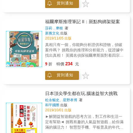
同類型的問題， 所以能夠鍛鍊平常不會用到的
貨到通知
亡案 ●古宅鬧鬼疑案 ●魔術師神秘失蹤案 書中
大腦部位， 不僅能培養思考力與推理能力，更
每宗案件都提供： ●大量不同類型的線索 線索
能促進空間感知能力的發展。 你可能會驚訝地
包括：書信、證人口供、報章、廣告海報、筆
發現，沒想到自己竟然可以有這樣的想法！
記、照片、報表等等，挑戰孩子的邏輯推理能
福爾摩斯推理筆記 II：斑點狗綁架疑案
力，讓他們動動腦筋，逐一偵破案件。 ●思考
莎莉．摩根
著
問題 在展示所有線索後，每宗案件都會列出數
新雅文化
出版
條的思考問題，幫助孩子組織線索，啟發他們
2019/11/05 出版
逐步推理，破解真相。 ●案件真相 提供案件真
真相只有一個，你能夠分析證供和證物，偵破
相供孩子參考，讓他們看看自己是否能推理出
案件嗎？ 挑戰你的推理和分析能力，從證據中
真相。 書後還附有福爾摩斯搜證策略，助孩子
找出真相！ 英國名偵探福爾摩斯面對着四宗棘
破解疑案。 挑戰你的推理和分析能力， 從證
手的案件， 他需要借助你的推理能力， 把這些
234
供、照片、剪報等等各式各樣的證據中找出真
9
折
特價
元
撲朔迷離的案件逐一偵破。 這本筆記中包含以
相！ 你願意協助福爾摩斯調查這些案件嗎？ 福
下四宗案件： ●斑點狗綁架案 ●名畫失竊奇案 ●
爾摩斯是深受孩子喜歡的角色，偵探謎案也是
貨到通知
銀器離奇變色案 ●神秘斷指案 書中每宗案件都
孩子熱愛的題材。 本系列每冊附有四宗案件，
提供： ●大量不同類型的線索 線索包括：書
並提供大量不同類型的線索，考考孩子的邏輯
信、證人口供、報章、廣告海報、筆記、照
推理、觀察、思考能力，幫助名偵探福爾摩斯
片、報表等等，挑戰孩子的邏輯推理能力，讓
日本頂尖學生都在玩.腦速益智大挑戰
偵破一宗又一宗撲朔迷離的案件。 本書特色 ●
他們動動腦筋，逐一偵破案件。 ●思考問題 在
松永暢史、星野孝博
著
每宗案件都提供大量不同類型的線索，如書
展示所有線索後，每宗案件都會列出數條的思
和平國際
出版
信、證人口供、報章、廣告海報、筆記、照片
考問題，幫助孩子組織線索，啟發他們逐步推
2019/10/01 出版
等等，孩子需仔細閱讀並思考，抽絲剝繭，推
理，破解真相。 ●案件真相 提供案件真相供孩
►解開益智遊戲的思考方法，對工作和生活一
理出犯人及作案動機。 ●圖書的表達形式有
子參考，讓他們看看自己是否能推理出真相。
定有幫助◄ 挑戰有趣的人氣益智遊戲，給你滿
趣，內容十分具啟發性及挑戰性，能訓練孩子
書後還附有福爾摩斯搜證策略，助孩子破解疑
滿的腦活力！ 智慧型手機、平板普及的年代，
的邏輯思維能力。 ●本系列每冊書包含四宗離
案。 挑戰你的推理和分析能力， 從證供、照
網路科技既是蜜糖亦為毒藥，唾手可得的豐富