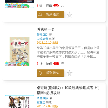
道。玩家是紫陽城的夜警團的團長，必須物色
視覺神經，啟發觀察能力，其他類題型亦配有
405
9
折
特價
元
團員來守護街道的安全。團員間的契合度將是
插圖，豐富版型，增添閱讀樂趣，讓你不必花
致勝的關鍵。您，能否成立最優秀的夜警團？
太多時間閱讀文字，只要看圖就能動腦、推理
貨到通知
外盒大小：15*10.1*3.2cm材質：紙重量：175
計算、玩遊戲，讓解題過程更有趣。
公克遊戲人數：2-4遊戲時間：30分鐘年齡：8+
叫我第一名
外鴨
著
尖端桌遊
出版
2018/12/10 出版
身為10歲小學生的您是個孩子王，但是鎮上還
潛藏著許多亦敵亦友的強大孩子王。您將和這
些孩子王一較高下，鍛鍊自己的「男子氣
概」，以當上全鎮最強的孩子王為終極目標。
405
9
折
特價
元
& 您是一名想要稱霸全鎮的孩子王。所有的孩
子王都帶來了自己的玩具，由兩個人來一起瓜
貨到通知
分。若是分配有誤，搞不好反而會害自己吃
虧！但即使是相同的玩具，也各有不同的價
值，因此這實在是個大難題！處在其中的您，
能夠透過巧妙的分配與對手和平共處嗎？又能
桌遊癮(暢銷版)：10款經典暢銷桌遊上手
忍受吃虧到什麼地步呢？ & 外盒大小：
指南×必勝攻略
15*10.1*3.2cm 材質：紙 重量：140公克 遊戲
逐鹿戰隊
著
人數：3-4 遊戲時間：20分鐘 年齡：6+
有意思
出版
2018/12/07 出版