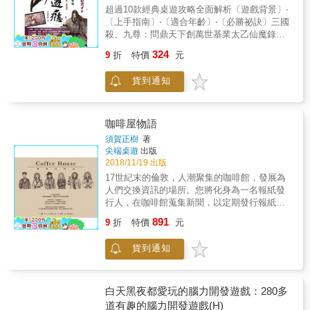
超過10款經典桌遊攻略全面解析〔遊戲背景〕‧
〔上手指南〕‧〔適合年齡〕‧〔必勝祕訣〕三國
殺、九尊：問鼎天下創萬世基業太乙仙魔錄、
鬼戲、星辰變：踏入修真仙途，降妖伏魔得逍
324
9
折
特價
元
遊長生仙劍奇俠傳、畫壁：人、妖、鬼、神，
盪氣迴腸有情人間權力遊戲、宿命：波瀾壯闊
貨到通知
的西方奇幻史詩風聲：化身「007」，刺探敵方
情報論劍：普天之下，武道頂峰以我為尊，再
現武俠魅力
咖啡屋物語
須賀正樹
著
尖端桌遊
出版
2018/11/19 出版
17世紀末的倫敦，人潮聚集的咖啡館，發展為
人們交換資訊的場所。您將化身為一名報紙發
行人，在咖啡館蒐集新聞，以定期發行報紙，
由此鞏固自己作為報紙發行人的地位。請您在
891
9
折
特價
元
深化各領域專業知識的同時，不忘發行能夠回
應社會關注的報紙，為自己博得更高的名聲！
貨到通知
外盒大小：22*16.2*3.5cm材質：紙、木頭重
量：500公克遊戲人數：3-4遊戲時間：45-60分
鐘年齡：12+
白天黑夜都愛玩的腦力開發遊戲：280多
道有趣的腦力開發遊戲(H)