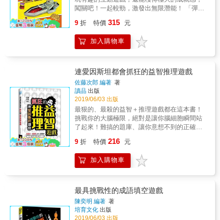
解題目時不再盲目，更享受人生／學習遊戲的
闖關吧！一起較勁，激發出無限潛能！ 「彈珠
闖關過程！ ★ 這本書可以讓你實際感受到「大
迷宮」的概念源自於紙本的迷宮遊戲。不同於
腦運轉速度變快」 大腦是維持身體健康不可或
315
9
折
特價
元
紙本平面的思考，立體的「迷宮」結構需觀看
缺的器官，專注於肌肉健身的同時，也不要忽
的層面更為豐富多元，加上靈活彈性的製作方
略了大腦的鍛鍊！ ✓ 題目類型涵蓋：邏輯推理
加入購物車
式、多樣複合媒材的運用，讓每件作品都散發
／短期記憶／直覺思考／文字理解／數理思考
出獨特的風格與美感。製作的部分，不需具備
✓ 一天一題，每題三分鐘：幫助提升注意力／
高超的技巧，基本的剪、折、黏、貼就能處理
判斷力／空間認知能力，對新事物湧起興趣和
大部分的造型，而稍為複雜的結構，也可以先
熱情！ ★ 這本書適合什麼人閱讀？能夠帶來什
連愛因斯坦都會抓狂的益智推理遊戲
拆解成許多小物件、化繁為簡。 每件迷宮都有
麼幫助？ 【對於算術和學習感到恐懼的孩子】
佐藤次郎 編著
著
附原寸圖模紙型，可以省略掉花時間的繪製動
本書收錄的益智遊戲不需乘法、只需要基本的
讀品
出版
作，連最大的亞特蘭提斯戰艦都有紙型，也有
加減法！小學一年級也可以玩，增加孩子的學
2019/06/03 出版
將縮小圖模清楚標示出尺寸，想自行繪製也沒
習自信！ ✓ 訓練孩子的抽象思考能力 ✓ 培養
最狠的、最殺的益智＋推理遊戲都在這本書！
問題。 完成迷宮製作後還可以與親朋好友一起
孩子的數感、提升算術能力 ✓ 引發孩子的好奇
挑戰你的大腦極限，絕對是讓你腦細胞瞬間站
同樂，增進良好的互動關係，操作過程中也提
心、主動解決問題的能力 【腦袋僵化、記憶力
了起來！難搞的題庫、讓你意想不到的正確答
升了手眼間的協調性和敏捷反應，在遊戲中學
衰退的大人】 不要小看益智遊戲，雖然是給孩
案想戰勝題目，就從否定的地方多動動腦袋吧!
216
習是多麼愉快的事！ 本書特色 ＊製作時刺激腦
子的題目，但是對於大人來說，意外地比想像
9
折
特價
元
解題無捷徑，先把你的豬腦袋進化一下吧!使用
部思考力，培養創造力與邏輯力 在設計迷宮的
中還難！挑戰看看吧！今後一定能更靈活地面
單純思考邏輯是行不通，因為答案絕對不是隨
路線與機關陷阱時，就會開始思考如何規劃，
對各種人生挑戰！ ✓ 活化腦袋、閒暇時還能維
加入購物車
便擠擠就出得來!解題不用天才般的頭腦，只要
難易度的考量，將彈珠引導入陷阱等，是非常
持腦袋的思考運轉 ✓ 更靈活、更創新地面對各
有顆靈活清晰的腦袋，正確答案一定會呼之欲
需要動腦的製作過程，動手做的同時也培養了
種挑戰與要求 ✓ 讓腦袋變得更年輕、反應變得
出!
邏輯力與創造力。 ＊玩樂時提升專注力與反應
更快，提升對問題的處理及反應速度 本書三大
最具挑戰性的成語填空遊戲
力 在操作彈珠行走迷宮時，會小心謹慎步步
特色 【特色1】玩中學，培養孩子的抽象思考
陳奕明 編著
著
為營，遇到機關陷阱時也要提前反應，才會闖
能力 每題皆標註使用的思考術、時間限制和小
培育文化
出版
關成功，在幾次的挑戰之後，專注力與反 應
學生的解答率，難度較高的題目更會提示「解
2019/06/03 出版