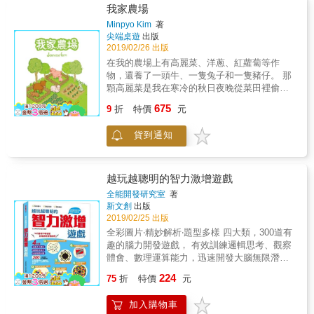
遊戲王！ ★還記得小時候一見迷宮就想走完、
困擾 本書特色 ★★題目類型多樣化，全方位刺
我家農場
拿到魔術方塊就想拼好拼滿， 看到圖像辨識、
激大腦 本書中精選300多道拓展思維的智力遊
Minpyo Kim
著
數字填空、積木排列組合等遊戲，不解完就不
戲題，集科學性、遊戲性、趣味性、百變性於
尖端桌遊
出版
甘心不放手？ 快來重溫腦力激盪的燒腦快感，
一體，囊括圖形、找規律、數獨、迷宮、逆向
2019/02/26 出版
感受破解謎底的絕佳爽感！ ★小孩開發潛能、
推導、偵探推理等多種題型。能夠全方位提升
在我的農場上有高麗菜、洋蔥、紅蘿蔔等作
大人抗老健智，闔家同歡的紙上遊戲大集合～
觀察力、分析力、邏輯力、推理力、判斷力、
物，還養了一頭牛、一隻兔子和一隻豬仔。 那
將題目放大列印剪下、邀請全家一起來挑戰，
想像力、創造力、記憶力以及思考力，充分發
顆高麗菜是我在寒冷的秋日夜晚從菜田裡偷來
450種解題快感一次滿足，我家就是動腦遊戲樂
掘大腦潛力，越玩越聰明。 ★★六大主題循序
的。 那株紅蘿蔔是我們家小狗Rocky貪吃時從
園！
675
漸進，越玩越有成就感 全書分為「數字推
9
折
特價
元
人家菜田裡挖的。 那隻毛兔子，牠是母親打從
演」、「觀察問答」、「邏輯探索」、「想像
我十六歲時便開始細心呵護的寵物。 而那隻豬
空間」、「綜合智能」、「科學試驗」六大章
貨到通知
仔，牠始終伴著我們一家人直到農場關閉的那
節，由淺入深，幫助讀者建立獨特的思考和演
天為止。 這是屬於我的農場故事。 你也有屬於
算能力，並且學會全方位的觀察、多層次的深
自己的農場故事嗎？外盒大小：
度剖析，訓練出有條理的分析判讀能力。只需
22.2*16.2*5.4cm材質：紙、木質重量：620公
越玩越聰明的智力激增遊戲
要仔細閱讀後，動腦思考，就能在生動有趣的
克遊戲人數：2-4人遊戲時間：30分鐘年齡：6+
全能開發研究室
著
謎題中突破思維盲點，找出答案，保證讓人愛
新文創
出版
不釋手，越玩越有成就感。 ★★題型老少咸
2019/02/25 出版
宜，能啟發全家人腦力的趣味闖關試題 書中蒐
全彩圖片‧精妙解析‧題型多樣 四大類，300道有
羅的試題適合各種年齡層的人，更適合親子共
趣的腦力開發遊戲， 有效訓練邏輯思考、觀察
讀，能夠充分啟發孩子和青少年的智力發展，
體會、數理運算能力，迅速開發大腦無限潛能
中老年人也能透過書中試題的刺激，充分活化
& ★涵蓋多元廣泛 涵蓋趣味類、形象類、數位
腦部細胞，拒絕記憶力退化問題。不分男女老
224
75
折
特價
元
類、邏輯類、推理類等，涉及算術、幾何、數
少，全家人都可以藉由挑戰本書的題目，啟發
獨、觀察及想像等各種形式，題型百變，怎麼
多元智能，突破固有的思維模式，提升智力，
加入購物車
玩都玩不膩。 ★訓練綜合能力 試題能夠幫助遊
享受滿滿的趣味性。 ★★圖文並茂，刺激觀察