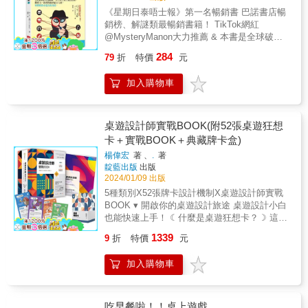
術的魔術師， 明明是富二代，卻說自己是白手
★★三大主題循序漸進，越玩越有成就感全書
戲核心概念與機制 ☑ 規則設計➝建構玩法
《星期日泰唔士報》第一名暢銷書 巴諾書店暢
起家的電影公司老闆， 作品總銷量超過莎士比
分為「多元智慧」、「開發思考」、「探案遊
架構，打造流暢的遊戲體驗 ☑ 遊戲測試➝
銷榜、解謎類最暢銷書籍！ TikTok網紅
亞的小說家&hellip;&hellip; & 100起謀殺案，每
戲」三大章節，由淺入深，幫助讀者建立獨特
反覆優化，確保遊戲平衡且引人入勝 ☑ 市
@MysteryManon大力推薦 & 本書是全球破百
個案子都不只有一名嫌疑者， 有不在場證明、
的思考和演算能力，並且學會全方位的觀察、
場策略 ➝從玩家需求到出版發行，讓你的遊戲
萬人在玩的最流行線上解謎遊戲 《Murdle》創
也有在場證據；有時會留下痕跡、有時只留下
多層次的深度剖析，訓練出有條理的分析判讀
284
79
折
特價
元
真正走入市場 ✶必學！桌遊狂想卡&設計
建者G.T.卡柏所著的同名解謎書。 & 歡迎來到
味道， 也找到好幾種疑似凶器，涉案者都有作
能力。只需要仔細閱讀後，動腦思考，就能在
BOOK——讓你的創意源源不絕！ ☑ 7大桌
「每天破一起謀殺案」的犯罪現場， 這是世界
案動機，但真凶只有一位。 & 你只需要一支鉛
生動有趣的謎題中突破思維盲點，找出答案，
加入購物車
遊設計步驟➝從發想到規則撰寫，完整打造一
上最偉大的解謎者「邏輯客」的官方解謎檔
筆（也許需要橡皮擦）和敏銳的觀察力， 就可
保證讓人愛不釋手，越玩越有成就感。★★題
款全新桌遊 ☑ 52張桌遊狂想卡➝運用五大
案。 & 一切就從邏輯客應邀參加一場好萊塢豪
以跟史上最偉（暢）大（銷）的邏輯客一起解
型老少咸宜，能啟發全家人腦力的趣味闖關試
類別，隨機組合玩法，開啟你的無限創意
宅的奢華晚宴展開， 本以為自己是重要貴賓，
開謎團。 & 如果推理過程中。你的破案思緒卡
題書中蒐羅的試題適合各種年齡層的人，更適
✶必備！桌遊設計攻略BOOK——讓你的遊戲更
可以好好享受一番， 沒想到，一具屍體橫躺在
桌遊設計師實戰BOOK(附52張桌遊狂想
住了，也不必放棄！ 拿出橡皮擦，擦掉你在書
合親子共讀，能夠充分啟發孩子和青少年的智
具吸引力與市場價值！ ☑ 8大設計關鍵➝深
豪宅的大理石浴缸中， & 而他的任務（也是你
卡＋實戰BOOK＋典藏牌卡盒)
上標記的思考路徑，善用作者的一點提示， 你
力發展，中老年人也能透過書中試題的刺激，
入掌握玩家體驗、平衡性與可玩性 ☑ 10項
的任務）就是要找出， 誰才是謀殺案的凶手，
將發現：原來這就是推理、這就是歸納、邏輯
充分活化腦部細胞，拒絕記憶力退化問題。不
楊偉宏
著 、
.
著
核心檢視➝確保遊戲節奏流暢，讓作品脫穎而
在什麼地方，使用的凶器是？ & 案件逐一發
思考的過程竟然這麼好玩。 & 以下是破解完
分男女老少，全家人都可以藉由挑戰本書的題
靛藍出版
出版
出
生，輪番上場的人物包括：現場表演人體切割
100題的玩家留言分享： & 「每天睡前解一
2024/01/09 出版
目，啟發多元智能，突破固有的思維模式，提
術的魔術師， 明明是富二代，卻說自己是白手
題，讓我腦袋清晰，原來我比我認為的聰
升智力，享受滿滿的趣味性。★★圖文並茂，
5種類別X52張牌卡設計機制X桌遊設計師實戰
起家的電影公司老闆， 作品總銷量超過莎士比
明。」 「線索、謎題，和密室逃脫愛好者的新
刺激觀察能力，增添解題樂趣書中有多道觀察
BOOK ▾ 開啟你的桌遊設計旅途 桌遊設計小白
亞的小說家&hellip;&hellip; & 100起謀殺案，每
選擇。」 & 「不知不覺已做完了一半，我甚至
題型，搭配多張圖片，能刺激視覺神經，啟發
也能快速上手！ ☾什麼是桌遊狂想卡？☽ 這是
個案子都不只有一名嫌疑者， 有不在場證明、
得限制自己的解題速度，放慢思考， &才不會
觀察能力，其他類題型亦配有插圖，豐富版
一套收錄52種遊戲機制的卡牌，包含遊戲設
也有在場證據；有時會留下痕跡、有時只留下
1339
9
折
特價
元
太快把這本書讀完&hellip;&hellip;警告：絕對讓
型，增添閱讀樂趣，讓你不必花太多時間閱讀
置、行動方式、遊戲玩法、遊戲目標與牌面設
味道， 也找到好幾種疑似凶器，涉案者都有作
人上癮。」 & 「從沒想過我的家人們會因為解
文字，只要看圖就能動腦、推理計算、玩遊
計五種類別。 ☾如何使用桌遊狂想卡？☽ 這套
案動機，但真凶只有一位。 & 你只需要一支鉛
加入購物車
謎而團聚在一起，但這本書做到了。 &我和我
戲，讓解題過程更有趣。
卡牌提供兩種使用方式： ◆ 機制扭蛋機➡可以
筆（也許需要橡皮擦）和敏銳的觀察力， 就可
的父母，甚至表親們都人手一本。」 & 「買了
讓你練習如何將機制發展成遊戲玩法。 ◆ 設計
以跟史上最偉（暢）大（銷）的邏輯客一起解
一本給熱愛桌遊的父親。之前，我們兄弟姊妹
幫助卡➡在你正式設計桌遊時，可以用它來協
開謎團。 & 如果推理過程中。你的破案思緒卡
還得每年開會， 決定要給他玩什麼新遊戲，結
助自己規劃遊戲的整體架構。 ☾桌遊化know-
吃早餐啦！！桌上遊戲