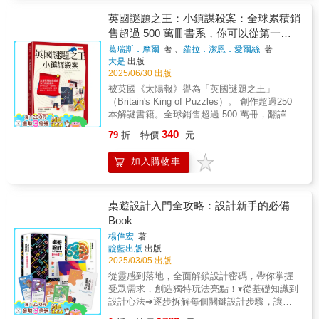
著書中內容一起動動腦吧！你將發現，變身超
步帶領你進入設計的世界。↳運用實際案例和
級金頭腦原來這麼輕鬆！廣受全球認可的高智
英國謎題之王：小鎮謀殺案：全球累積銷
故事帶你邊學邊做，即使你是桌遊新手，本書
商腦力訓練課開啟「腦十力」，鍛鍊思維，激
售超過 500 萬冊書系，你可以從第一題
也能讓你輕鬆上手，邊讀邊設計，將構思變成
發潛能１觀察力：注重細節，增強敏銳度和細
具體的桌遊！✶設計思維大公開：用親身設計
開始，也可以跳著解題。邏輯、觀察力、
葛瑞斯．摩爾
著 、
蘿拉．潔恩．愛爾絲
著
心度２判斷力：綜合線索，做出正確判斷，統
與教學經歷，教你設計桌遊融合真實案例與設
大是
出版
推理力大增。
整資訊３推理力：尋找連結點和不尋常處，多
計經歷，指引你如何轉化遊戲體驗，帶你避開
2025/06/30 出版
角度思考４想像力：跳出思考框架，化不可能
常見的設計陷阱，避免重蹈覆轍。↳運用親身
被英國《太陽報》譽為「英國謎題之王」
為可能５創造力：百變創新，舉一反三，將知
設計、教學案例，帶你將創意轉化為具體的遊
（Britain's King of Puzzles）。 創作超過250
識善用到各領域６分析力：條理分明，歸類資
戲機制，讓設計過程不再模糊，一步步將你的
本解謎書籍。全球銷售超過 500 萬冊，翻譯成
訊，尋找出事件的發展脈絡７計算力：化繁為
桌遊，從雛形變成真實的遊戲作品。✶實際的
四十多種語言出版； 國小到成人推理玩家都適
簡，將所獲資訊轉化為可推算的數據８語言
340
79
折
特價
元
設計流程：清楚說明每個階段「該怎麼做、該
合。 全球讀者分享： 「本書不只是單純解謎，
力：言詞達意，洞察人心，拓展社交圈９反應
怎麼想」從構想到成品，每一階段都有具體的
還融合了一個溫馨的推理故事。 我花了好幾天
力：快速篩選資訊，去蕪存菁，提升辦事效率
加入購物車
目標與方法，讓你清楚知道該怎麼做、怎麼
時間，一邊讀這個故事、一邊解謎，非常享
和思考速度１０記憶力：過目不忘，提升專注
想，運用有效的技巧與方法。↳詳細解析設計
受。」 「這些謎題具有足夠的挑戰性，可以吸
力，有助找出前後關聯性全腦開發的激增速成
桌遊的每個步驟，無論是思考遊戲機制、體驗
引我的注意，但又不會難到令人沮喪。」 「我
法美國著名的心理學家吉爾福特
設計還是玩法創造，透過「我的設計小技巧」
只解了幾題，就非常著迷。」 「10歲兒子很快
桌遊設計入門全攻略：設計新手的必備
（J.P.Guilford）提出，人類的智力由三個部分
幫助你一步步掌握設計要領，打造專屬的桌
就完成前3題，這是鍛鍊大腦的好方法。」
Book
和多種因素組成：【第一部分是智力的內容】
遊！
「當我預期候診會等醫生很久時，就會帶上這
包括形、符號、語義和行為等四種。【第二部
楊偉宏
著
本書。 這比玩手機或追劇更能打發時間。」 羅
分是智力的操作】包括認知、記憶、發散思
靛藍出版
出版
莎是位年輕記者，來到寧靜迷人的沃伯利小鎮
考、聚合性思考和評價等五種。【第三部分是
2025/03/05 出版
度假， 還參加了鎮上的「謎題俱樂部」—— 一
智力的產物】包括單元、類別、關係、系統、
從靈感到落地，全面解鎖設計密碼，帶你掌握
個由4位好友組成的解謎小組。 某天清晨，小
轉化和蘊涵等六種。根據以上四種內容、五種
受眾需求，創造獨特玩法亮點！▾從基礎知識到
鎮廣場上出現一具屍體， 從散落在四周的物
操作和六種產物，一共可以組成 4×5×6＝120
設計心法➔逐步拆解每個關鍵設計步驟，讓創
品、延伸到廣場外的血跡來看，這是謀殺。 剛
種獨立的智力因素。人的創造性就是由這120
意輕鬆轉化為實體➔實現你理想中的桌遊藍