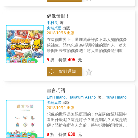
讀、空間想像、綜合觀察能力， 讓你成為腦力
中尚未開發的潛能區塊 從遊戲中寓教於樂，用
激盪的大贏家！ 本書特色 ★★題目類型多樣
智慧探索解答 本書精選270道能充分訓練智力
化，全方位刺激大腦 本書中精選280多道拓展
的遊戲題目，集科學性、遊戲性、趣味性、百
偶像發掘！
思維的智力遊戲題，集科學性、遊戲性、趣味
變性於一體，囊括圖形、找規律、數獨、迷
性、百變性於一體，囊括圖形、找規律、數
中村良
著
宮、逆向推導、偵探推理等多種題型。 全書分
尖端桌遊
出版
獨、迷宮、逆向推導、偵探推理等多種題型。
為觀察、計算、思維、推理、綜合五個部分，
2018/10/16 出版
能夠全方位提升觀察力、分析力、邏輯力、推
前四個部分均針對不同的側重點有系統地訓練
理力、判斷力、想像力、創造力、記憶力以及
在這個世界上，還埋藏著許多不為人知的偶像
各項能力，第五部分結合前四部分的能力再綜
思考力，充分發掘大腦潛力，越玩越聰明。
候補生。請您化身為精明幹練的製作人，努力
合出題。 這些遊戲並不需要複雜的道具或儀
★★三大主題循序漸進，越玩越有成就感 全書
發掘出未來的偶像吧！將大量的偶像送到世人
器，也不用繁瑣的準備，只要你動動腦筋、擦
分為「多元智慧」、「開發思考」、「探案遊
面前，讓更多的觀眾感到熱血沸騰──這項任務
405
亮眼睛，就能在生動有趣的謎題中突破思考盲
9
折
特價
元
戲」三大章節，由淺入深，幫助讀者建立獨特
就只有您才能辦到！本遊戲是一款簡單易懂的
點，打破定向思維，激發大腦潛能；更能進一
的思考和演算能力，並且學會全方位的觀察、
卡牌遊戲。每位玩家要做的事情，就是從疊放
步培養敏銳的觀察能力、高速計算的能力、合
貨到通知
多層次的深度剖析，訓練出有條理的分析判讀
的卡牌裡發掘偶像卡，爭取儘可能多的觀眾
理的邏輯思維能力、嚴謹的推理分析能力，充
能力。只需要仔細閱讀後，動腦思考，就能在
（得分），由此來贏得遊戲的最終勝利。外盒
分將這些能力融會貫通，越玩越聰明！ 激發邏
生動有趣的謎題中突破思維盲點，找出答案，
大小：15*10.1*3.5cm材質：紙重量：132公克
輯推理、計算數讀、觀察綜合能力， 成功就是
保證讓人愛不釋手，越玩越有成就感。 ★★題
遊戲人數：2-6遊戲時間：10-20分鐘年齡：6+
畫言巧語
贏在想得比別人快又對！ 本書特色 ★★題目類
型老少咸宜，能啟發全家人腦力的趣味闖關試
Emi Hirano、Takafumi Asano
著 、
Yuya Hirano
型多樣化，全方位刺激大腦 本書中精選270道
題 書中蒐羅的試題適合各種年齡層的人，更適
著
尖端桌遊
出版
拓展思維的智力遊戲題，集科學性、遊戲性、
合親子共讀，能夠充分啟發孩子和青少年的智
2018/10/11 出版
趣味性、百變性於一體，囊括圖形、找規律、
力發展，中老年人也能透過書中試題的刺激，
想像的世界是無限廣闊的！您能夠從這張圖中
數獨、迷宮、逆向推導、偵探推理等多種題
充分活化腦部細胞，拒絕記憶力退化問題。不
看出什麼呢？這是釘子？還是喇叭？又或是蟻
型。能夠全方位提升觀察力、分析力、邏輯
分男女老少，全家人都可以藉由挑戰本書的題
獅？請搶在所有人之前，將聯想到的詞彙連接
力、推理力、判斷力、想像力、創造力、記憶
目，啟發多元智能，突破固有的思維模式，提
上去吧！您能夠憑藉靈活的思考和轉瞬的靈
力以及思考力，充分發掘大腦潛力，越玩越聰
升智力，享受滿滿的趣味性。 ★★圖文並茂，
630
9
折
特價
元
光，連接上盡可能多的詞彙嗎？以巧方（圖
明。 ★★五大主題循序漸進，越玩越有成就感