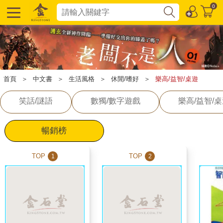
0
首頁
＞
中文書
＞
生活風格
＞
休閒/嗜好
＞
樂高/益智/桌遊
笑話/謎語
數獨/數字遊戲
樂高/益智/
暢銷榜
TOP
TOP
1
2