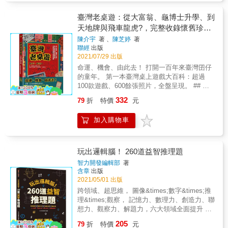
款高速找線索遊戲，會以最有趣的方式折磨你
以更認識在地早餐及玩家們彼此喜好。簡易玩
考》作者 &
重觀念。如何才能「玩」出一個聰明的大腦？
開始，也能一路過關斬將，設計出專屬桌遊！
的大腦。」&mdash;&mdash;明蒂．奎格利
法1. 每位玩家拿1張朋友卡，將15張早餐卡攤開
不要著急，有了這本書，一切問題都解決啦！
&raquo;初學者法寶：運用思考小工具激發創意
臺灣老桌遊：從大富翁、龜博士升學、到
（Mindy Quigley），《六英尺深盤》作者
放在中央。2. 一位玩家喊「吃早餐啦！」，每
帶你用獨特的思考模式發想桌遊玩法，翻轉平
天地牌與飛車龍虎?，完整收錄懷舊珍貴
「這是邏輯謎題和紙上談兵偵探的獨特結合。
位玩家同時從中央各拿1張早餐卡，並輪流跟大
時的思考習慣，並且跳脫既有框架。從「設計
老遊戲
讓我不禁懷疑，到底還有誰可以信任。」
家介紹這個早餐的特色。3. 比對自己的早餐卡
陳介宇
著 、
陳芝婷
著
這款桌遊的理由」開始，到聚焦遊戲主題、篩
&mdash;&mdash;奧莉薇亞．布萊克（Olivia
聯經
出版
和朋友卡，對應到的喜好口味便能獲得分數。
選合適機制、設定遊戲體驗，甚至分享能用來
2021/07/29 出版
Blacke），《致命節奏》的作者 & 「祕密偵探
計完分後進入「分享口袋名單」階段。分享口
升級遊戲的趣味三元素。 &raquo;必備秘密武
的終極謎題，肯定會好好讓腦細胞放電。」
袋名單1. 將中央的早餐卡補滿至15張。2. 每位
命運、機會、由此去！ 打開一百年來臺灣囝仔
器：52張桌遊狂想卡+桌遊設計師實戰BOOK
&mdash;&mdash;艾莉‧亞歷山大（Ellie
玩家輪流從桌面中央選1張喜歡的早餐，做為自
的童年。 第一本臺灣桌上遊戲大百科：超過
52張牌卡分成：遊戲設置、行動方式、遊戲目
Alexander），《烘焙店之謎》系列作者 & 「這
己的口袋名單，並向大家介紹這個早餐的特
100款遊戲、600餘張照片，全盤呈現。 ## 附
標、牌面設計、遊戲玩法五種類別，並配搭桌
些小謎團，甚至會讓經驗最豐富的偵探也猜不
色。3. 其他玩家檢查該玩家介紹的早餐，是否
贈復刻版老桌遊《蝸牛升學圖》書衣 ## 從晚
遊設計師實戰BOOK，帶你運用7大步驟，規劃
332
79
折
特價
元
透。」&mdash;&mdash;薇薇安．陳（Vivien
符合自己朋友的喜好口味，有符合喜好便獲得1
清、日治到民國，陪著臺灣人走過百年光陰的
出桌遊的整體架構。 &
Chien），《麵館之謎》系列作者 & &「非常有
分，介紹早餐的玩家獲得符合的朋友數量的分
桌遊：從麻將、大富翁、幸福人、龜博士，到
加入購物車
趣！每一個案件都像試著解開阿嘉莎．克莉絲
數。4. 每位玩家都介紹過自己喜歡的早餐後，
非洲尋寶、飛車龍虎鬥、包青天審案，超過百
蒂式推理小說的迷你謎團。」
遊戲結束，最高分的玩家獲勝。正式玩法遊戲
款的老桌遊再次綻放它們的光芒。 本書特色 ＊
&mdash;&mdash;塞萊斯特．康納利（Celeste
準備1. 將早餐卡和功能卡洗勻，發給每位玩家4
第一本臺灣桌上遊戲大百科：超過100款遊戲、
Connally），《像淑女一樣行動，像主一樣思
張手牌。2. 每位玩家拿1個卡架、1張喜好標示
600餘張照片，桌遊發展全攻略！ ＊從最珍貴
玩出邏輯腦！ 260道益智推理題
考》作者 &
板和1張朋友卡，將朋友卡面朝外放在卡架上，
稀有的《反攻勝利棋》、《小雨生當大兵》、
智力開發編輯部
著
這張朋友卡是你的新朋友，也是其他玩家的老
《圓山動物園》、《郵務士送信》，到歷史最
含章
出版
朋友。遊戲進行玩家輪流動作，每次輪到玩家
古老的麻將、天九、双六。 ＊桌遊達人陳介宇
2021/05/01 出版
時先做行動3選1，再補牌後換下一位玩家。行
投身桌遊研究二十餘年，玩過一千多款歐美桌
跨領域、超思維， 圖像&times;數字&times;推
動3選1A. 打1張功能卡並執行。B. 棄任意張手
遊，花費半生積蓄，收集數百款早年的臺灣老
理&times;觀察， 記憶力、數理力、創造力、聯
牌，再抽取相同張數的卡。C. 請客吃早餐：分
桌遊。 ＊追本溯源的田野調查老遊戲的歷史，
想力、觀察力、解題力，六大領域全面提升 &
為 揪老朋友吃早餐 或 推薦新朋友吃早餐。C-1
記錄桌遊產業的百年來的興盛與衰落，讓人窺
三大篇章，260多道題目， 打造IQ金頭腦 ★多
揪老朋友吃早餐打1張早餐卡到老朋友面前，依
205
見臺灣孩子家庭娛樂的不同面貎。 ＊隨書附贈
79
折
特價
元
元智能遊戲，強化數理力、觀察力 透過數字推