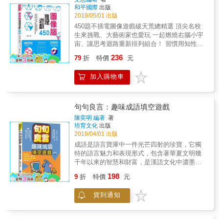
和獨特性，內容豐富，從易到難，由簡入深，
和平國際
出版
形式活潑，快速累積各方面知識。 五大智能全
2019/05/01 出版
面提升 IQ腦力開發＋CQ創造思考＋TQ機智問
450題不插電圖像遊戲破天荒總精選 頂尖名校
答 EQ情緒商數＋SQ社交技能 透過遊戲， 練
生來挑戰、大藝術家也愛玩 一起燃燒右腦小宇
習思考、加強邏輯推理、培養觀察和數理運算
宙、讓思考迴路重新排列組合！ 習慣用知性左
能力 並增強幽默感和社交口才、魅力 3分鐘提
腦思考，渾身散發強烈的無趣感？ 感性創意總
236
升腦容量和腦細胞運轉速度，各項思考力全面
79
折
特價
元
是不足、缺乏圖像推理思考能力？ 快來一起加
提升 本書分為「數字推演」、「觀察問答」、
入右腦思維挑戰賽，打造頂尖創意王； 讓感性
「邏輯探案」、「想像空間」、「綜合智
加入購物車
藝術腦更有型、讓圖像力成為你的創造力！ 提
能」、「科學試驗」六大章節，共有300多道趣
升直覺反應 如何一筆畫完複雜的徽章圖案？ 一
味遊戲，使讀者的思考和智力能全方位提升。
張報紙最多可以連續對摺幾次？ 綜觀全局、突
每個遊戲都附上答案和解題思路，令人知其
破僵化思維、善用直覺反應，就能找到答案！
句句良言：趣味成語填空遊戲
然，更知其所以然。 這些遊戲並不需要複雜的
加強圖像訓練 怎麼用6個直角三角形拼出1個五
陳奕明 編著
著
道具或儀器，也不需要繁瑣的準備，只需要你
角星？ 6 個半圓該如何塞進正方形的邊框中？
培育文化
出版
動動腦筋、擦亮眼睛，就能在生動有趣的謎題
細心觀察、用影像思考、從圖像中找線索，讓
2019/04/01 出版
中突破思考盲點，打破思維定式，激發大腦潛
右腦完全開發！ ★練習空間探索 立方體、金字
成語是語言寶庫中一件光芒四射的珍寶，它獨
能；更能進一步培養立體的空間想像能力、敏
塔、蜂巢等各種迷宮，要怎麼走出來？ 只用6
特的語言魅力和表現形式，包含著華夏文明幾
銳的觀察能力、高速計算的能力、敏捷的邏輯
種顏色，能排列出30種不同顏色組合的立方塊
千年以來的智慧和財富，是漢語文化中濃墨重
思維能力、嚴謹的推理分析能力，讓人將這些
嗎？ 大膽預測與心像思考、活用推理與分析
彩的一筆。許多成語都有一個有趣的來歷，或
能力融會貫通，越玩越聰明！ 適合各種年齡層
198
力，讓自己愈玩愈聰明！ 本書特色 ★Candy
9
折
特價
元
是一段歷史故事，或是一個哲理寓言，又或是
讀者，學會拓展思考、推理和運算能力 身為學
Crush遊戲的原型、俄羅斯方塊的平面版、數獨
一個神話傳說，在成語的世界裡，我們能領略
生，有助縮短在考場的思考時間 身為上班族，
遊戲開山始祖&hellip;&hellip; 玩再久也不傷
貨到通知
的絕不僅僅是幾個字的含義!
能夠更加游刃有餘地應付各式工作 身為主管，
眼、全書遊戲類型抵過百種桌遊， 讓沉迷電腦
學會轉換思維，化解各式危機，做出正確決策
遊戲的孩子擁有別開生面的新選擇，看誰才是
身為銀髮族，活化腦細胞，遠離健忘、失智等