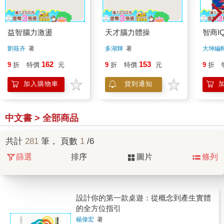
益智腦力激盪
天才腦力體操
智商I
劉筱卉
著
多湖輝
著
大坤編
162
153
9
折
特價
元
9
折
特價
元
9
折
加入購物車
貨到通知
中文書 > 全部商品
共計
281
筆， 頁數
1
/6
篩選
排序
圖片
條列
設計你的第一款桌遊：從概念到產生實體
的全方位指引
楊偉宏
著