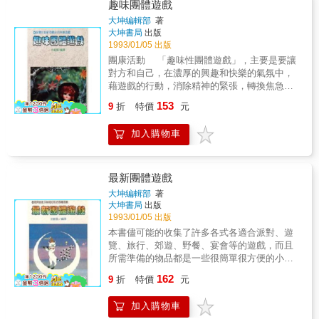
戲開始，包括參加宴會者在席上的表演，以及
趣味團體遊戲
豐富變化的室內遊戲，做大幅度內容豐富精采
大坤編輯部
著
的介紹。是被任命為團體旅行、宴會等的幹事
大坤書局
出版
們隨時必備的書籍。
1993/01/05 出版
團康活動 「趣味性團體遊戲」，主要是要讓
對方和自己，在濃厚的興趣和快樂的氣氛中，
藉遊戲的行動，消除精神的緊張，轉換焦急的
情緒。是作者傾注全力，動用智慧，所創之新
153
9
折
特價
元
奇精彩的結晶品。 作者希望在各位興高彩烈
玩遊戲的時候，身心能完全獲得解解放，將殘
加入購物車
存的疲憊感覺完全驅除；並以各位的演出，使
旁觀的第三者，能分享到各位的快樂。 且父
子親朋們，如能因而更融洽幸福，那將是作
者，雀躍三百，無比高興的事了。 但願擁有
最新團體遊戲
本書的各位，能愛不釋手，重視它，並運用
大坤編輯部
著
它。如果能這樣，那對於精研此道四十年，有
大坤書局
出版
遊戲專家之稱的作者，實在是一種無上的鼓舞
1993/01/05 出版
與光榮。
本書儘可能的收集了許多各式各適合派對、遊
覽、旅行、郊遊、野餐、宴會等的遊戲，而且
所需準備的物品都是一些很簡單很方便的小東
西，遊戲的內容簡單而有趣，從老人以致於小
162
9
折
特價
元
孩，任何人都可以參加。看了本書以後，一些
主辦人和主持人再也不會煩惱沒有新奇的節目
加入購物車
和遊戲。依人數和氣氛隨時都能將本書的遊戲