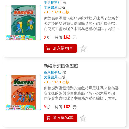
團康輔導社
著
文國書局
出版
2011/04/01 出版
你曾感到團體活動的遊戲枯燥乏味嗎？曾為宴
客之後的餘興節目傷腦筋？想不想大展奇招，
而使賓主盡歡呢？本書為您精心編輯，內容有
各種類型遊 戲，趣味十足，可以在任何場合打
162
9
折
特價
元
破僵局，帶起歡熱氣氛。凡是喜愛娛樂消遣的
朋友，本書是最佳的選擇。
加入購物車
新編康樂團體遊戲
團康輔導社
著
文國書局
出版
2011/04/01 出版
你曾感到團體活動的遊戲枯燥乏味嗎？曾為宴
客之後的餘興節目傷腦筋？想不想大展奇招，
而使賓主盡歡呢？本書為您精心編輯，內容有
各種類型遊 戲，趣味十足，可以在任何場合打
162
9
折
特價
元
破僵局，帶起歡熱氣氛。凡是喜愛娛樂消遣的
朋友，本書是最佳的選擇。
加入購物車