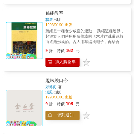
更換成其他形式來玩使得更有趣。
跳繩教室
聯廣
出版
1993/01/01 出版
跳繩是一種老少咸宜的運動 跳繩這種運動，
起源於人們使用用藤條或圓形木片作跳躍遊戲
而逐漸形成的。古人用草編成繩子，再結合跳
躍動作，形成最原始的跳繩運動。在世界各地
162
9
折
特價
元
都有這種共同的起源，且廣為先民們喜愛而流
傳至今。 跳繩是一種老少咸宜的運動，隨
加入購物車
著人一生的不同時期而跳繩也是一種遊戲、運
動、以至於增進體力的一環，因此跳繩運動對
人類有重大的意義。 本書期待可使喜愛跳繩
的朋友們作多方面的活用，進而在增進體力上
趣味繞口令
有所貢獻。 作者簡介 石井藤吉朗 原日本
鄭博真
著
早稻田大學講師、原早稻田棒球部總監督
漢風
出版
1993/01/01 出版
108
9
折
特價
元
貨到通知