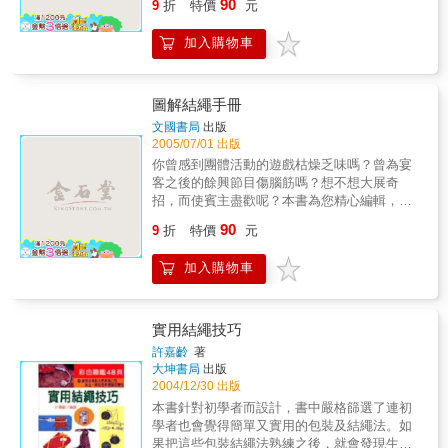
90
9
折
特價
元
合打破僵局，帶起歡樂氣氛。
加入購物車
圖解結繩手冊
文國書局
出版
2005/07/01 出版
你曾感到團體活動的遊戲枯燥乏味嗎？曾為宴
客之後的餘興節目傷腦筋嗎？想不想大展奇
招，而使賓主盡歡呢？本書為您精心編輯，內
容有各種類型遊戲，趣味十足，可以在任何場
90
9
折
特價
元
合打破僵局，帶起歡樂氣氛。
加入購物車
實用結繩技巧
許嘉齡
著
大坤書局
出版
2004/12/30 出版
本書針對初學者而設計，書中嚴格篩選了連初
學者也會覺得簡單又實用的包裝及結繩法。如
果把這些包裝結繩法熟練之後，就會發現生活