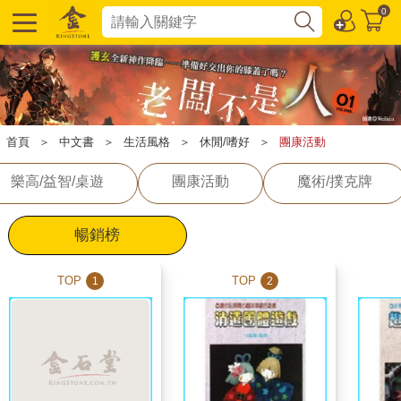
0
首頁
＞
中文書
＞
生活風格
＞
休閒/嗜好
＞
團康活動
樂高/益智/桌遊
團康活動
魔術/撲克牌
暢銷榜
TOP
TOP
1
2