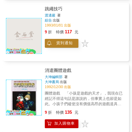
跳繩技巧
渡邊巖
著
綜合
出版
1993/01/01 出版
117
9
折
特價
元
貨到通知
消遣團體遊戲
大坤編輯部
著
大坤書局
出版
1992/12/30 出版
團體遊戲 「小孩是遊戲的天才」，我現在已
經記不得這句話是誰說的，但事實上也卻是如
此。小孩子們縱使沒有價值高昂的遊戲道具，
但只要有幾個同伴，什麼樣的遊戲他們都能玩
135
9
折
特價
元
得出來。 不過，另外一方面，最近似乎也聽
到有人在責備近來的孩子，變得呆板──不活
加入購物車
潑、不會遊戲。假如真是如此的話，那只是大
人們在無意識或不自覺當中，將他們趕進那樣