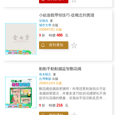
約有百十種的遊戲，種類繁多，絕無冷場，誠
為出遊之最佳良伴。
小組遊戲帶領技巧-從概念到實踐
甘炳光
著
城市大學
出版
2009/07/01 出版
486
9
折
特價
元
貨到通知
動動手動動腦益智翻花繩
有木昭久
著
台灣東販
出版
2008/12/24 出版
翻花繩使腦袋更聰明！科學證實刺激指尖可促
進腦袋變靈活，本書多達70款的花繩變化不僅
提供玩花繩的樂趣，並藉由手指活動及思考，
達到增強腦力的效果。書中作品有基本的單人
216
9
折
特價
元
操作如掃把、松葉、富士山、蝸牛，以及難度
進階的螃蟹、網子、烏龜、飛機等。還有兩人