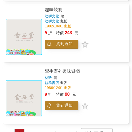
的境地而已。 本書就是以站在小孩所處的立
場、心境，所設想出來的遊戲，然而這是提供
趣味競賽
給大人們玩的，所以在內容上，當然要跟小孩
幼獅文化
著
子的有所不同，只要你能放鬆心情去玩，我們
幼獅文化
出版
大人們一樣能成為「遊戲的天才」，娛樂的效
1992/10/01 出版
果，一定會完全不一樣。
243
9
折
特價
元
貨到通知
學生野外趣味遊戲
林玲
著
益群書店
出版
1986/12/01 出版
90
9
折
特價
元
貨到通知