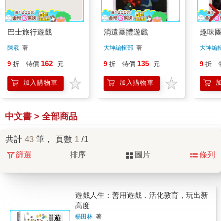
巴士旅行遊戲
消遣團體遊戲
趣味
陳羲
著
大坤編輯部
著
大坤編
162
135
9
折
特價
元
9
折
特價
元
9
折
加入購物車
加入購物車
中文書 > 全部商品
共計
43
筆， 頁數
1
/1
篩選
排序
圖片
條列
遊戲人生：善用遊戲．活化教育，玩出新
高度
楊田林
著