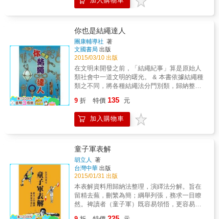
加入購物車
遊戲充斥人生，使快樂無處不在；偉大的人將
面對挑戰，自我成長，讓他們在活動過程中學
遊戲視為生活的調味品，讓快樂永隨！ & ★豐
習得到領導才能的經驗與技能，並積極規劃未
富多樣 ★大膽刺激 ★新鮮有趣 & 時間悠悠倒
來，發展自己的人生途徑，實現在社會與經濟
轉，帶著你轉到一個夢幻般的遊戲國度，不是
你也是結繩達人
上的整合。童軍總會歡迎青年人加入羅浮童軍
CS，也沒有電腦網路，一個接一個映入眼簾的
團康輔導社
著
行列，一起致力於羅浮童軍的運動，在羅浮童
全是名字怪怪，卻風靡千百年的古老遊戲。 &
文國書局
出版
軍的學習環境中一起快樂成長。 本書特色 1.本
花樣百變的規則，聞所未聞的奇特道具。看過
2015/03/10 出版
書鼓勵青年人運用童軍方法成為自己人生成長
之後，你會迷上這本遊戲江湖裡的古老秘笈，
在文明未開發之前，「結繩紀事」算是原始人
過程的主要演員而非旁觀者；了解如何面對挑
玩出最強快樂！ & 伸向知了的竹竿，抽打陀螺
類社會中一道文明的曙光。 & 本書依據結繩種
戰、規劃人生旅途、訂定生涯計畫、穩健發展
的板鞭，泥地上的蟋蟀，風中的紙鳶
類之不同，將各種結繩法分門別類，歸納整
人生道路。 2.本書提供給青年人過渡為成年人
&hellip;&hellip; 玩一玩那些很老很老的老遊
理，並配合明晰之圖解步驟，輔以簡要之文字
的指引；提供給成年人陪伴青年成長的良方。
135
戲，還有什麼比這更童趣的懷舊方式呢？ & 快
9
折
特價
元
說明。使讀者能迅速地學會各種結繩法，進而
快參與進來吧！ & 好玩有趣的老遊戲等著你瞭
應用於日常生活或野外團康活動等。
解和嘗試，玩過之後，相信你會驚奇地發現，
加入購物車
這才是原汁原味的快樂！
童子軍表解
胡立人
著
台灣中華
出版
2015/01/31 出版
本表解資料用歸納法整理，演繹法分解。旨在
留精去蕪，刪繁為簡；綱舉列張，務求一目瞭
然。裨讀者（童子軍）既容易領悟，更容易記
憶。並可予實施教學時，獲致事半功倍之效。
225
9
折
特價
元