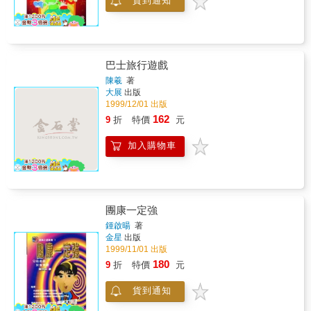
貨到通知
巴士旅行遊戲
陳羲
著
大展
出版
1999/12/01 出版
162
9
折
特價
元
加入購物車
團康一定強
鍾啟暘
著
金星
出版
1999/11/01 出版
180
9
折
特價
元
貨到通知