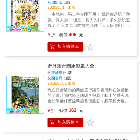
商周出版
出版
2020/05/14 出版
一本就夠，馬上學立即可用！ 我們都是玩「遊
戲」長大的！ 但是，長大的我們，多久沒玩遊
戲了？ 只要善用本書的81種「大人版遊戲」，
不管是活動團康、學校老師、企管講師、企業
405
9
折
特價
元
人資， 都能輕鬆破冰、交朋友、建立共識，還
能激發創意、心靈溝通！ 作者楊田林老師，不
加入購物車
只是位企管講師，更是「講師的講師」！ 從事
企業培訓卅多年，授課總時數超過五萬小時。
他將「教學遊戲化」，讓課堂更活潑，也落實
寓教於樂。 這本書，堪稱集結老師畢生功力，
野外露營團康遊戲大全
活動新手也能馬上學習、快速上手， 更能讓教
團康輔導社
著
學更生動、工作更有趣、團隊更優秀、人生更
文國書局
出版
豐富！ ★附24個遊戲示範影片連結，老師一對
2018/05/01 出版
一教學，學習更快速。 全書共8大類、81個遊
現在露營活動的興起盛行讓你曾感到在紮營後
戲，讓你── ‧教學更生動 ‧工作更有趣 ‧團隊更
的閒暇時間枯燥乏味嗎？曾為了晚上的營火晚
優秀 ‧人生更豐富 【本書特點】 ‧從帶領技巧
會該準備什麼餘興節目傷腦筋？想不想大展奇
&rarr;教學分享 30多年現場教學經驗無私分
招，而使眾人盡歡呢？ 本書為您精心編輯，內
162
享，更快掌握遊戲要訣與狀況應變。 ‧從插畫說
9
折
特價
元
容有各種類型遊 戲，趣味十足，可以在任何場
明&rarr;示範影片 活潑的插畫輔以內容，更易理
合打破僵局，帶起歡熱氣氛。 凡是喜愛娛樂消
解；影片實作，更加速技巧學習。 各界人士好
加入購物車
遣的朋友，本書是最佳的選擇。
評如潮‧誠心推薦（依姓名筆劃） ‧王志銀 好創
意公司 執行長 ‧王憶敏 康泰醫療教育基金會 主
任 ‧金志明 華邦電子工程部 經理 ‧林美月 高雄