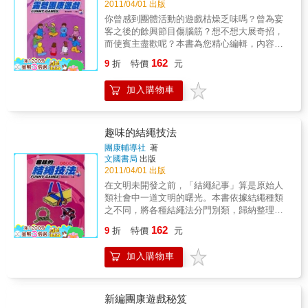
2011/04/01 出版
你曾感到團體活動的遊戲枯燥乏味嗎？曾為宴
客之後的餘興節目傷腦筋？想不想大展奇招，
而使賓主盡歡呢？本書為您精心編輯，內容有
各種類型遊 戲，趣味十足，可以在任何場合打
162
9
折
特價
元
破僵局，帶起歡熱氣氛。凡是喜愛娛樂消遣的
朋友，本書是最佳的選擇。
加入購物車
趣味的結繩技法
團康輔導社
著
文國書局
出版
2011/04/01 出版
在文明未開發之前，「結繩紀事」算是原始人
類社會中一道文明的曙光。本書依據結繩種類
之不同，將各種結繩法分門別類，歸納整理，
並配合明晰之圖解步驟，輔以簡要之文字說
162
9
折
特價
元
明。使讀者能迅速地學會各種結繩法，進而應
用於日常生活或野外團康活動等。
加入購物車
新編團康遊戲秘笈