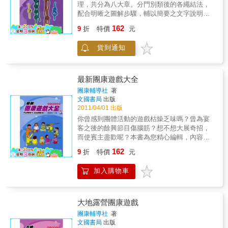
理，共分為八大章。分門別類後的各繩結法，
配合明晰之圖解步驟，輔以簡要之文字說明，
使讀者望之即一目瞭然，俾能達易懂易學的實
162
9
折
特價
元
用目的。
貨到通知
最新團康遊戲大全
團康輔導社
著
文國書局
出版
2011/04/01 出版
你曾感到團體活動的遊戲枯燥乏味嗎？曾為宴
客之後的餘興節目傷腦筋？想不想大展奇招，
而使賓主盡歡呢？本書為您精心編輯，內容有
各種類型遊 戲，趣味十足，可以在任何場合打
162
9
折
特價
元
破僵局，帶起歡熱氣氛。凡是喜愛娛樂消遣的
朋友，本書是最佳的選擇。
加入購物車
大地露營團康遊戲
團康輔導社
著
文國書局
出版