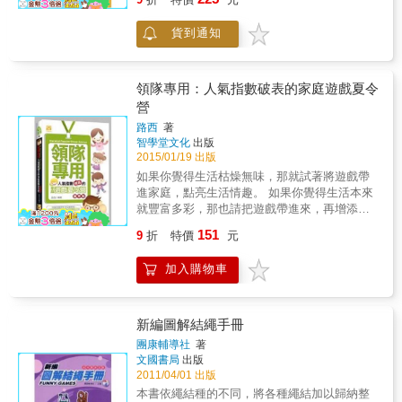
故本表解不僅可供童子軍隊長為訓練綱要之
用，實亦為童子軍學習、複習、考驗之良伴。
貨到通知
& 本表解經教育部審定，初、中、高三級資料
齊全。且循序漸進做有系統性之安排，條理清
晰、內容充實。插圖力求精美，兼具圖解之功
用。足敷童子軍「基本訓練」之需要。 & 童子
領隊專用：人氣指數破表的家庭遊戲夏令
軍訓練著重在做，不宜浪費時間講求作筆記，
營
致使興趣索然，本表解對此殊多貢獻，因之出
路西
著
版以來，備受童子軍之歡迎，更為識者所推
智學堂文化
出版
崇。 & 本書特色 & 1.「童軍聖經」。 2.目前華
2015/01/19 出版
語界唯一一部初、中、高各級童軍必備知識總
如果你覺得生活枯燥無味，那就試著將遊戲帶
匯圖書。 3.本書可為團長教學與訓練，童子軍
進家庭，點亮生活情趣。 如果你覺得生活本來
學習、複習、考試參考書。 4.口袋書設計，方
就豐富多彩，那也請把遊戲帶進來，再增添一
便攜帶。(菊版32開)
份樂趣。 & 無論是一人單獨進行，或是全家人
151
9
折
特價
元
共同參與，樂趣總能如影隨形。 遊戲不僅能增
進長輩和孩子的感情，更可以訓練孩子各種能
加入購物車
力。 & 家人間最有價值的財富就是緊密的情感
聯繫，而家庭遊戲就是情感聯繫的橋樑 & 在這
種自然而然營造出來的輕鬆歡樂氣氛下成長的
孩子，不會因為畏懼長輩而隱晦心事，家長們
新編圖解結繩手冊
也可以經由投入遊戲，卸下身心的疲憊。 & 一
團康輔導社
著
家人融為一體，製造更多有意思的話題，讓溝
文國書局
出版
通變得輕鬆容易又有趣。
2011/04/01 出版
本書依繩結種的不同，將各種繩結加以歸納整