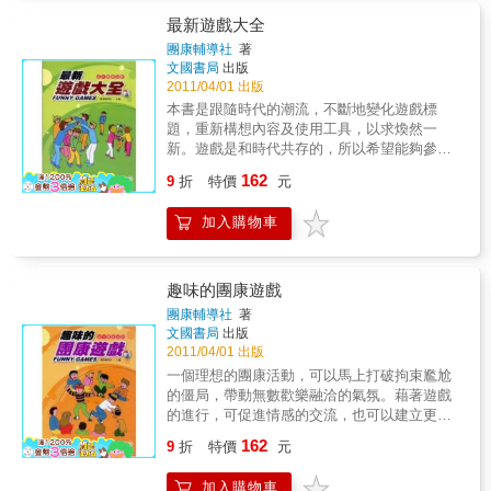
最新遊戲大全
團康輔導社
著
文國書局
出版
2011/04/01 出版
本書是跟隨時代的潮流，不斷地變化遊戲標
題，重新構想內容及使用工具，以求煥然一
新。遊戲是和時代共存的，所以希望能夠參考
本書，發揮想像力，先從耳熟能詳的日常用
162
9
折
特價
元
語，取一些來作標題，再思索適合此標題的遊
戲內容，這是啟發製作遊戲靈感的方法之一。
加入購物車
再者，從週邊生活常見的用具，想出使用這種
用具的遊戲，進而花心思為它命名，這也是個
方法。總之，必具備參加者能迅速出場，立即
完成的簡單性，以及安全和經費能盡量節省等
趣味的團康遊戲
條件。
團康輔導社
著
文國書局
出版
2011/04/01 出版
一個理想的團康活動，可以馬上打破拘束尷尬
的僵局，帶動無數歡樂融洽的氣氛。藉著遊戲
的進行，可促進情感的交流，也可以建立更圓
融的親密關係。因此本書選取了適合「郊遊或
162
9
折
特價
元
露營」時的趣味遊戲，內容以健康、活躍、簡
易為主，隨興之所至，愛怎麼玩，就怎麼玩。
加入購物車