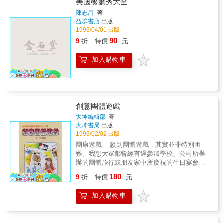
美國餐廳秀大全
陳志昌
著
益群書店
出版
1993/04/01 出版
90
9
折
特價
元
加入購物車
創意團體遊戲
大坤編輯部
著
大坤書局
出版
1993/02/02 出版
團康遊戲 談到團體遊戲，其實並非特別困
難。我想大家都曾經有過參加學校、公司所舉
辦的團體旅行或朋友家中所慶祝的生日宴會等
的經驗。逢此場合，必然需要餘興節目或宴會
180
9
折
特價
元
娛樂吧！那就是團體的遊戲。 做團體遊戲並
不困難，難的是在因不同的場合下選擇最適合
加入購物車
的遊戲。主事者依參加人數的多寡、年齡的不
同、場地的大小等，得煞費苦心的安排恰當的
團體遊戲。 本書，就是據此需要，從團體遊