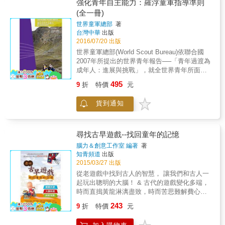
強化青年自主能力：羅浮童軍指導準則
科技大學環境教育 講師 ‧林曜聖 北教大教育經
(全一冊)
營與管理學系 副教授 ‧莊越翔 遊戲帶領專家 ‧陳
資璧 品思工作室 心智圖法老師 ‧黃同慶 專業企
世界童軍總部
著
台灣中華
出版
管講師 ‧鄭子銘 方雨管理顧問公司負責人 ‧鄭伃
2016/07/20 出版
書 乳房暨內分泌減重外科醫師 ‧魏幸怡 麻葉餐
飲執行長 ‧盧慈偉 品思工作室 視覺溝通老師 ‧薛
世界童軍總部(World Scout Bureau)依聯合國
怡珍 國立台南大學 副教授 ‧Connie Lin 高雄市
2007年所提出的世界青年報告──「青年過渡為
私立大仲馬兒童課後照顧服務中心 負責人
成年人：進展與挑戰」，就全世界青年所面臨
的挑戰與對策，探索當今青年人的特質與需
495
9
折
特價
元
求，並依童軍運動對青年人所期許的目的與目
標，以「為何做」、「如何做」及「做什麼」
貨到通知
的說法，於2009年編著《強化青年自主能力──
羅浮童軍指導準則》(Empowering Young
Adults&mdash;Guidelines for the Rover
Scouts Section)，為各國童軍總會的活動開發
尋找古早遊戲--找回童年的記憶
人員、國家訓練團隊及成年服務員提供青年人
腦力＆創意工作室 編著
著
活動方案的指導準則，期望各國童軍總會建立
知青頻道
出版
或增進適合各國自己青年的羅浮童軍活動方
2015/03/27 出版
案。&&& &&& 本書的翻譯，使我國羅浮童軍活
從老遊戲中找到古人的智慧， 讓我們和古人一
動方案的目標與方法，將更為具體與明確。童
起玩出聰明的大腦！ & 古代的遊戲變化多端，
軍總會將依照本指導準則所強調的活動領域，
時而直搗黃龍淋漓盡致，時而苦思難解費心動
推展青年人參與「積極主動的旅行與跨文化體
腦，足以讓人迷醉其中，樂不思蜀。在遊戲中
243
驗」、「曠野探險」、「社區服務」及「社會
9
折
特價
元
還蘊含著深奧的哲學，一沙一世界，一個遊戲
與經濟的整合」活動，幫助青年人在他們過渡
就可能牽扯到整個時代的文化。 & 聰慧的人讓
為成年人的最後階段，提供機會，讓他們勇於