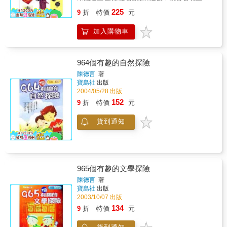
中有很多東西其實是不必要的，因而讓生活更
225
9
折
特價
元
精簡。
加入購物車
964個有趣的自然探險
陳德言
著
寶島社
出版
2004/05/28 出版
152
9
折
特價
元
貨到通知
965個有趣的文學探險
陳德言
著
寶島社
出版
2003/10/07 出版
134
9
折
特價
元