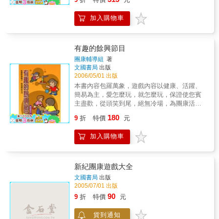
事」為介紹主軸，其中，「童軍遊戲」共分為
以提供童軍伙伴們在嚴謹童軍課程訓練之餘，
「暖溫解凍遊戲」、「競賽接力遊戲」、「分
做為輕鬆開懷遊戲歌唱的參考資料。
加入購物車
組對抗遊戲」、「技能進程遊戲」、「感覺統
合遊戲」及「營火串場遊戲」六項，而「故
事」四項五十七篇。在本書最後載有「童軍活
動教學理論與實作」共八講。第二輯分別介紹
有趣的餘興節目
「童軍歌曲」及「童軍歡呼」二大類，彙錄整
團康輔導組
著
理計有「歌曲」八項共五百三十一首，「童軍
文國書局
出版
歡呼」共有五項一百零三則；其文洋洋灑灑，
2006/05/01 出版
恰能建構童子軍活動在康樂領域的嘉年華樂
本書內容包羅萬象，遊戲內容以健康、活躍、
園，俾使童軍伙伴們徜徉在童子軍快樂學習的
簡易為主，愛怎麼玩，就怎麼玩，保證使您賓
情境中成長茁壯。作者桂景星憑藉其多年涉獵
主盡歡，從頭笑到尾，絕無冷場，為團康活動
童軍活動及領導團務工作之經驗心得，在經過
等最佳遊戲指南。
180
歸納整理之後，深入淺出地寫了這套書；正可
9
折
特價
元
以提供童軍伙伴們在嚴謹童軍課程訓練之餘，
做為輕鬆開懷遊戲歌唱的參考資料。
加入購物車
新紀團康遊戲大全
文國書局
出版
2005/07/01 出版
90
9
折
特價
元
貨到通知