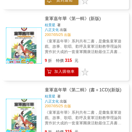
貨到通知
或多人合作的東京鐵塔、擣米樁、蜘蛛網。更
有單一作品的變化，像一階梯子、二階梯子…
可以玩到八階，一座山、二座山…到四座山。
光玩花繩還不滿足，那就變個魔術，用手指將
童軍嘉年華《第一輯》(新版)
繩子轉幾個圈，就變成會上升下降的電梯，再
桂景星
著
繞幾圈，這回是在爬樹的人。另介紹世界的翻
八正文化
出版
花繩潮流，與用橡皮筋也能玩的花招。翻花繩
2007/05/25 出版
款式之豐富、材料之簡單，是不分年齡、人人
《童軍嘉年華》系列共有二書，是彙集童軍遊
皆適宜的變聰明運動。
戲、故事、歌唱、歡呼及童軍活動教學理論與
實作於大成的一套童軍團康活動最佳工具書。
綜觀全書：第一輯以「童軍遊戲」、「童軍故
315
9
折
特價
元
事」為介紹主軸，其中，「童軍遊戲」共分為
「暖溫解凍遊戲」、「競賽接力遊戲」、「分
加入購物車
組對抗遊戲」、「技能進程遊戲」、「感覺統
合遊戲」及「營火串場遊戲」六項，而「故
事」四項五十七篇。在本書最後載有「童軍活
動教學理論與實作」共八講。第二輯分別介紹
童軍嘉年華《第二輯》(書＋1CD)(新版)
「童軍歌曲」及「童軍歡呼」二大類，彙錄整
桂景星
著
理計有「歌曲」八項共五百三十一首，「童軍
八正文化
出版
歡呼」共有五項一百零三則；其文洋洋灑灑，
2007/05/25 出版
恰能建構童子軍活動在康樂領域的嘉年華樂
《童軍嘉年華》系列共有二書，是彙集童軍遊
園，俾使童軍伙伴們徜徉在童子軍快樂學習的
戲、故事、歌唱、歡呼及童軍活動教學理論與
情境中成長茁壯。作者桂景星憑藉其多年涉獵
實作於大成的一套童軍團康活動最佳工具書。
童軍活動及領導團務工作之經驗心得，在經過
綜觀全書：第一輯以「童軍遊戲」、「童軍故
315
歸納整理之後，深入淺出地寫了這套書；正可
9
折
特價
元