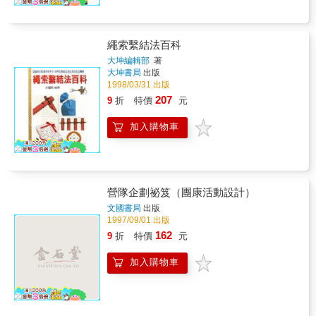
繩索繫結法百科
大坤編輯部
著
大坤書局
出版
1998/03/31 出版
207
9
折
特價
元
加入購物車
營隊企劃祕笈（團康活動設計）
文國書局
出版
1997/09/01 出版
162
9
折
特價
元
加入購物車