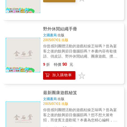
野外休閒結繩手冊
文國書局
出版
2005/07/01 出版
你曾感到團體活動的遊戲枯燥乏味嗎？曾為宴
客之後的餘興節目傷腦筋嗎？本書內容有歇後
語、俏皮話、野外休閒結繩、團康遊戲、撲克
牌遊戲、諺語、猜謎、魔術、古今流行語?諺
90
9
折
特價
元
語、火柴棒遊戲等，趣味十足，可以在任何場
合打破僵局，帶起歡樂氣氛。&
加入購物車
最新團康遊戲秘笈
文國書局
出版
2005/07/01 出版
你曾感到團體活動的遊戲枯燥乏味嗎？曾為宴
客之後的餘興節目傷腦筋嗎？想不想大展奇
招，而使賓主盡歡呢？本書為您精心編輯，內
容有各種類型遊戲，趣味十足，可以在任何場