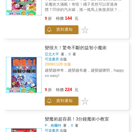
用更溫暖的創意顛覆我們的想像世界！
種情況，經過分析，我認為這樣太廣泛了，就
采魔術大滿載！奇怪！繩子竟然可以穿過身
像將全部的魔術保留劇目放到這個效果下一
體？凹掉的汽水罐，搖一搖馬上恢復原狀？什
樣。
麼？魔術要變得好，手指也要練得很柔軟？
144
9
折
特價
元
★31種魔術道具與表演完全圖解教學，一看就
會！★18個魔術小百科，了解魔術好玩的奧
貨到通知
祕！★4種基本練習，讓你的表演功力大晉級！
變很大！驚奇不斷的益智小魔術
亞北大平
著 、
0
著
可道書房
出版
2009/11/20 出版
越變越神奇，越變越有趣，越變越聰明，happy
so easy!
224
9
折
特價
元
貨到通知
變魔術超容易！3分鐘魔術小教室
P．格爾特
著 、
0
著
可道書房
出版