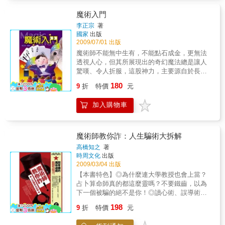
一贅文，萬中挑一擷取精華，讀來津津有味，
愛不釋卷。
魔術入門
李正宗
著
國家
出版
2009/07/01 出版
魔術師不能無中生有，不能點石成金，更無法
透視人心，但其所展現出的奇幻魔法總是讓人
驚嘆、令人折服，這股神力，主要源自於長時
間的手法練習及臨場的反應能力；純熟的技巧
180
9
折
特價
元
能使動作一氣呵成，掩飾變化時的關鍵點，而
幽默的提示話語則可轉移觀者焦點，讓操作過
加入購物車
程完美流暢。魔術的原理其實很簡單，翻開本
書即可清楚了解，但要學會變魔術，手法快是
首要條件，勤練習是不二法門。
魔術師教你詐：人生騙術大拆解
高橋知之
著
時周文化
出版
2009/03/04 出版
【本書特色】◎為什麼連大學教授也會上當？
占卜算命師真的都這麼靈嗎？不要鐵齒，以為
下一個被騙的絕不是你！◎讀心術、誤導術、
穿透物體、把硬幣變不見……只要懂這些魔術
198
9
折
特價
元
的原理，你也可以變聰明！◎超有趣的魔術遊
戲：讓你自我測驗，看看自己是屬於有自覺的