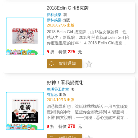
搭配一張圖照，包含表演過程和手法解析，讓
路，所以IPA（International Poker Academy）
你一眼看穿其中奧妙，並在勤加練習後，快速
2018Eelin Girl撲克牌
因此而成立，希望將世界已有的Poker知識回歸
上手。 ★變化萬千，效果十足 從洗牌、展牌、
世界。 無論你想成為牌手還是你已經是一個牌
伊林娛樂
著
切牌到過場表演、帶動氣氛的談話，從基礎到
伊林娛樂
出版
手，本書都能夠為你帶來不同的視野， 去探究
花式，循序漸進地指導，即使初學者也能一次
2018/02/06 出版
Poker的奧秘。 十三名撲克精英名言── ● Derx
就學會，輕易演出精彩的魔術。 讓觀眾猜不
青龍忠：「用生命影響生命。」 ● MrChuChu
2018 Eelin Girl 撲克牌，由13位女孩詮釋「性
透、想不出， 又忍不住一直看你變下去
GPL香港寶船隊隊長：「只有堅持到最後的人
感活力」新風貌，2018年開春就讓Eelin Girl 陪
&hellip;&hellip; 運用最常見的休閒物品──撲克
才會看見奇蹟。」 ● Anson Tsang 全港第一條
你度過溫暖的好年！ & 2018 Eelin Girl撲克牌&
牌， 表演出100種奇幻魔術， 手法簡單，精彩
WSOP金手鏈得主：「Poker的精髓就是人
人選介紹 牌號 Eelin Girl A 李元圓 2 郭甜甜 3
225
新奇，效果滿分， 初學者也能立刻上手， 成為
9
折
特價
元
性。」 ● BJ GTO權威：「我不是天才，只是
蔡祥 4 林佳葦 5 徐逸婷 6 Nicole 7 李娜 8 盧家
表演臺上的賭神兼神手！ 撲克牌魔術不必投入
勤力。」 ● Danny 香港The Hendonmob排行榜
安 9 蔡筠絜 10 蔡宜家 J 裴頡 Q 鄧絜文 K 紀艾
許多金錢和時間，只需要一副撲克牌、一雙靈
貨到通知
第一：「Dare to dream！」 ● Elton 香港德州
希 【紙牌尺寸】5.7 x 8.7 cm 4個花色，每種花
巧的手，就能成為你「隨身攜帶的快樂」。 本
撲克界的賭神：「我從不選擇對手。」 ●
色13張，另加兩張「鬼牌」& 撲克牌外盒採馬
書針對從未接觸過魔術的人或初學者，精選100
Edward 健力士世界紀錄保持者：「即使今天未
口鐵盒包裝，設計精緻有質感，絕對值得收藏
個撲克牌魔術。在編寫過程中排除許多專業高
成功，也總有一天會成功。」 ● 李冠毅 香港撲
好神！看我變魔術
深的技術與原理，以各種詳細圖片來描述魔術
克界運動員：「找一件自己熱情的事，然後All
聰明谷工作室
著
的每一個步驟，讓大家能夠輕鬆愉快地學習。
in！」 ● Kinglune 2017年稱霸亞洲
有意思
出版
書中以圖片為主，讀者可以清晰模仿書中的每
Pokerstars：「我未曾選擇過Poker成為職業，
2014/10/13 出版
一個步驟。對於魔術愛好者來說，這些簡單技
而是Poker選擇了我。」 ● Sparrow 香港撲克教
洞悉觀眾所想，讓紙牌乖乖聽話 不用再驚嘆於
巧便可以滿足需求。當你掌握當中訣竅，表演
主：「Practice make perfect！」 ● Stephen
魔術師的神奇，這些你全都做得到 & 變魔術，
給朋友看後，會在對方心中留下難忘的印象。
香港撲克哲學家：「Poker有趣之處是赤裸地顯
不難 圖文說明，一一揭秘，悉心提醒容易穿幫
這時，實際上你已經開始感受魔術世界的魅力
露佛家的無常。」 ● 戴興雄 台灣撲克革命先
的環節 魔術初學者的最佳入門書，從此愛上魔
了。 當然，我們在閱讀本書的同時，會自然地
鋒：「用撲克走向世界，讓世界走進台灣。」
270
9
折
特價
元
術的幻炫 & 公司辦活動，臨時要上台表演，本
深入認識魔術的本質，更加深刻地理解魔術，
● 艾倫哥哥 世界華人撲克最高點擊KOL：
書是最佳救急法寶 和心儀的女孩出門，變個魔
只要認識到魔術背後的緣由，一切籠罩著魔術
「Just Do it！」 &