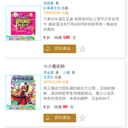
術！PART 2 》，劉謙首創利用隨手可得的小道
張德鑫
著
具，表演變幻莫測的魔術，引發讀者的熱烈迴
紅蕃薯文化
出版
響。這次《劉謙的魔法簽證》中，他決定將學
2006/03/01 出版
習魔術的過程用文字和照片記錄下來，讓讀者
只要你年滿五足歲 智商有60以上雙手正常使用
們更瞭解魔術的世界。 身為台灣最具知名
中 腦袋還沒有打死結600秒就能學會一種超炫
度的魔術師，劉謙除了經常參加重要的魔術比
的魔術
賽並獲得獎項之外，他也常受邀到世界各地的
198
魔術盛會表演，更主持過衛視中文台的魔術節
9
折
特價
元
目「魔星高照」。在這二十年的魔術生涯裡，
劉謙認識了許多魔術大師、知名藝人、電視節
貨到通知
目製作人、甚至是書迷影迷魔術迷，這些人對
他而言都非常重要，往往是新魔術點子的靈感
來源。在這本書裡，劉謙將這些重要的人事物
小小魔術師
全部呈現在讀者們面前，讓讀者隨著劉謙的足
李金冀
著 、
小魔
著
跡，學習魔術大師們的經典魔術手法、看藝人
文房社
出版
們怎麼學習魔術、以及他和粉絲們的絕妙互
2005/12/06 出版
動！
真正魔術大師私藏的祕法大公開， 詳細的圖
解，讓你輕鬆學會38種酷戲法。魔力小道具、
神奇的撲克牌、奇異的錢幣、玄妙的杯子、奇
妙的火柴盒、奧妙的繩子，使用身邊隨手可得
89
9
折
特價
元
的物品，變出令人驚呼的超炫魔術！漂浮的卡
片、紙牌變色、硬幣穿牌、消失的杯子、逃脫
貨到通知
的火柴盒、霸王卸甲神奇的魔術技巧一一被公
開。還有--還有魔術師的道具藏身解析喔！