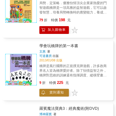
魔術能讓孩子懷抱著興趣去探索、學習、掌
局勢．定策略．優雅怡情頂尖企業家熱愛的鬥
握，然後花費心思創造出新的東西！
智遊戲橋牌是一項高雅的益智遊戲，它可以啟
發智慧，培養局勢轉換時的應變能力，養成判
斷力。所以投資專家巴菲特說：橋牌是最好的
198
79
折
特價
元
腦力運動，你每十分鐘就會看到新局面；五十
二張牌所牽引出的變化，會讓人團結合作，思
加入購物車
考最佳的防守之道。這項優雅的競技，也是世
界知名的企業家張忠謀、比爾蓋茲的最愛，從
牌理中謀求策略冷靜布局，屢屢打出王牌精彩
出招，也拉開了企業的格局。
學會玩橋牌的第一本書
文惠
著
可道書房
出版
2013/01/08 出版
橋牌是風行國際的正規撲克牌遊戲，許多政商
界名人皆為橋牌愛好者。除了怡情益智之外，
橋牌對思維的訓練還有指揮調度、縱橫擘畫的
面向。本書所傳授的橋牌知識係由基礎入手，
225
9
折
特價
元
讓欲學習橋牌者在易學易懂的過程中，盡快進
入趣味十足的橋牌遊戲世界。
貨到通知
羅賓魔法寶典3：經典魔術(附DVD)
博神羅賓
著