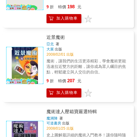
大魔競擔任固定評審的劉謙老師如何讓人見證
以至相當高明者均有，只要依序加以練習，即
198
奇蹟嗎？錯過這次機會將不再，千萬不可錯
9
折
特價
元
能精通其要訣，便可充分享受其樂趣。
過！1.消除陌生感 拉進彼此距離的魔術（小
姐，我們真的很有緣分，不信我變個魔術給你
加入購物車
看！雖然我們彼此不那麼熟悉，可是我卻知道
你很多的秘密喔…）這個章節將傳授你一些有
機會摸到心儀對象的小手或有肢體碰觸、眼神
近景魔術
交會的魔術，而這些最能打開話匣子、吸引冰
亞北
著
山美人注意的魔法，保證會讓她對你印象深
大展
出版
刻！2.增加好感 讓女生既驚又喜的魔術（小
2008/02/01 出版
姐，我們命中注定要在一起，月老早已把紅線
魔術，讓我們的生活更添精彩，學會魔術更能
綁在你我身上囉…）討好心儀的對象有個很重
迅速拉近雙方的距離，讓你成為眾人矚目的焦
要的技巧，那就是即使是請她吃顆糖，你也要
點，輕鬆建立與人交往的自信。
用魔術的方法變出來，那才叫「炫」啦！這裡
提供一些會讓女生們破涕為笑、忘掉煩惱的開
207
9
折
特價
元
懷魔術。3.屬於你的神秘感 讓女生捉摸不定甚
至崇拜你的魔術（這裡提供你擺脫宅男味，讓
加入購物車
你看上去就是那個帥翻了的型男魔術！）喔！
小姐，我們心靈相通，你想什麼我都猜得到
呢！不信只要我略施一些神奇的魔法，保證讓
女生們自動抱緊你，不敢東張西望，對你百分
魔術達人壓箱寶嚴選特輯
百Orz的魔術啦！
魔洲陣
著
可道書房
出版
2008/01/25 出版
史上圖解最詳細的魔術入門教本！讓你隨時隨