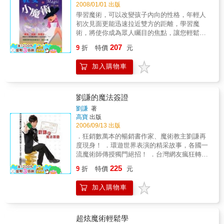
2008/01/01 出版
學習魔術，可以改變孩子內向的性格，年輕人
初次見面更能迅速拉近雙方的距離，學習魔
術，將使你成為眾人矚目的焦點，讓您輕鬆建
立與人交往的自信。
207
9
折
特價
元
加入購物車
劉謙的魔法簽證
劉謙
著
高寶
出版
2006/09/13 出版
．狂銷數萬本的暢銷書作家、魔術教主劉謙再
度現身！ ．環遊世界表演的精采故事，各國一
流魔術師傳授獨門絕招！ ．台灣網友瘋狂轉寄
的漢堡神偷，日本魔術藝術家席瑞爾首次華麗
225
9
折
特價
元
登場！ ．偷偷告訴你魔術界的各種有趣冷知
識：哪本書堪稱魔術的九陰真經？魔術師為何
加入購物車
是高危險的工作？世上最有錢的工人是哪位魔
術師？ ．想學到經典大師手法及更多魔術知識
的讀者千萬不能錯過！ 繼兩本情境式魔術
教學書《啊！敗給魔術！》及《啊！敗給魔
超炫魔術輕鬆學