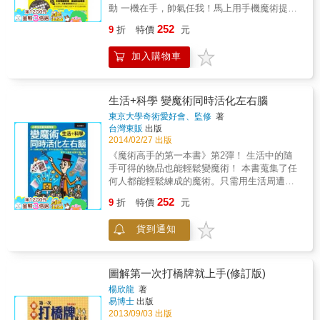
撲克牌有便宜，便於㩦帶，且效果眾多的好
動 一機在手，帥氣任我！馬上用手機魔術提升
處，真是一牌在手，變化無窮啊！」──台灣魔
好感度 粘立人、劉謙、羅賓 魔幻推薦 只要用
252
9
折
特價
元
術師聯盟會長 劉建隆 「撲克牌魔術是可以加
手機和平板電腦，就能隨時變出35種超強魔
強人際溝通及展現魅力的利器。」──魔法黑傑
術！ 手機相簿、計算機、免安裝網頁、QR
加入購物車
克 江聖堯 「撲克魔術容易呈現效果，為大家
Code、APP 甚至耳機線都能變身魔術道具！道
帶來驚喜和歡樂！」──魔神喬治 方坤祺 「撲
具費用= 0 低頭宅男Get Out！魔術型男才是王
克牌是魔術師的好朋友、 而這本書會讓你交到
道！ 聯誼、尾牙、搭訕、約會再也不求人 在這
更多朋友！」──喬克叔叔 范民豐
個人手一機的時代，你可有想過只要擁有一隻
生活+科學 變魔術同時活化左右腦
手機或平板電腦，就能隨時隨地表演科技魔
東京大學奇術愛好會、監修
著
術？魔術鬼才張正龍和李哲宇，首創多項前所
台灣東販
出版
未見的驚人手機及平板電腦魔術，經過無數次
2014/02/27 出版
演出考驗後所得出最佳的演繹方法，絕對實
《魔術高手的第一本書》第2彈！ 生活中的隨
用、效果驚人！並特別將許多魔術idea製作成
手可得的物品也能輕鬆變魔術！ 本書蒐集了任
網頁，讓你不用預先下載程式。 簡單好
何人都能輕鬆練成的魔術。只需用生活周遭隨
學、效果極佳且不需要複雜設定，只要你有智
手可得的道具，就能讓孩子們感到開心且驚呼
252
慧型手機或平板電腦，本書的魔術都能立刻上
9
折
特價
元
連連！吃過晚飯後全家團聚時、或是慶生會等
手！甚至可以直接利用朋友的手機及平板電腦
場合上露一手，讓小朋友們歡樂一下吧！就算
來場即席的個人魔術秀！ 超簡單科技魔法，讓
貨到通知
對大人來說不算什麼、看起來非常簡單的手
你瞬間吸引女孩目光，好感度、魅力值瞬間提
法，都還是能讓孩子們歡欣鼓舞。 魔術可以刺
升。 & & &
激孩童的好奇心，活化大腦。從「為什麼」的
驚訝中衍生出「這是怎麼回事」的疑問，進而
圖解第一次打橋牌就上手(修訂版)
培養探索精神。這是因為孩子們非常喜歡不可
楊欣龍
著
思議的事物。在層意義上，魔術也是種科學，
易博士
出版
現象與探究原因也可說是學問的一種吧！希望
2013/09/03 出版