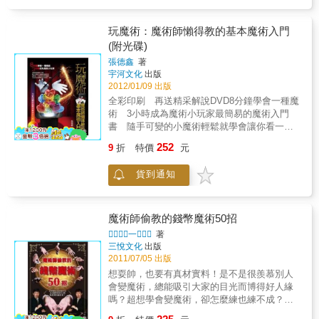
命、不可思議的控制、物質穿越物質、多位至
同時存在、復原、不傷害術、快速發生）6、心
理現象（預測、語言、透視、心電感應或意念
玩魔術：魔術師懶得教的基本魔術入門
轉移、催眠、默記）二十種魔術的基本效果1、
(附光碟)
產生（包括出現、創造和增加）2、消失（消
張德鑫
著
失、除去）3、易位（位至的改變）4、改變
宇河文化
出版
（質和形的改變）5、穿透（一個固體物穿過另
2012/01/09 出版
一個固體物）6、復原（將毀壞了的東西恢復原
全彩印刷 再送精采解說DVD8分鐘學會一種魔
狀）7、賦予生命（使無生命物自己會動）8、
術 3小時成為魔術小玩家最簡易的魔術入門
漂浮（改變其重力）9、吸引力（神奇的吸附
書 隨手可變的小魔術輕鬆就學會讓你看一次
力，也是改變動力，用另一相同物體來吸附）
就學會的簡易魔術 看完本書讓魔術成為你的
10、共同反應（操縱某一物體，而另一相同物
252
9
折
特價
元
第二專長只要你︰年滿5足歲智商56以上雙手正
體有同樣反應）11、不傷害術（傷害不能透入
常使用中腦袋沒有打死結眼睛可以看到蒼蠅飛
的）12、反自然現象（反常或畸形的人或動
貨到通知
你就可以︰480秒學會一種神奇魔術
物）13、使觀眾失敗（請觀眾上台照著做，結
果卻不一樣）14、控制力（用意志力控制無生
命物）15、辨識力（以視覺以外之感官辨識文
魔術師偷教的錢幣魔術50招
字或物體）16、讀心術（讀取對方心中所想）
17、思想傳送（將心中所想以非口述傳送給他
一
著
三悅文化
出版
人）18、預言（預測將要發生的事）19、超感
2011/07/05 出版
應力（就是俗稱的esp）
extrasensoryperception20、技巧（特殊訓練的
想耍帥，也要有真材實料！是不是很羨慕別人
效果）效果一產生一個人或者東西突然憑空產
會變魔術，總能吸引大家的目光而博得好人緣
生，而且讓人無法知道他是如何出現的。你可
嗎？超想學會變魔術，卻怎麼練也練不成？讓
能認為一系列效果中，沒有把包括如空手出香
夢想從「錢幣魔術」開始起飛吧！只需利用身