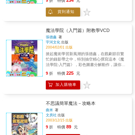
234
9
折
特價
元
訊找出投資機會。二十一點成為算牌客的投資
工具。 影響二十一點投資報酬的因素少，
貨到通知
而且單純（完全常態分配）。相對於複雜的股
市及期貨，二十一點是最簡單的投資。二十一
點又是一翻兩瞪眼的超短線投資，簡單、高報
酬、低風險，可以說是一項完美的投資。
魔法學院（入門篇）附教學VCD
作者從事二十一點投資十年，獲利逾百倍。華
張德鑫
著
人世界賭場少、賭規差，華人多不知二十一點
宇河文化
出版
之投資價值。本書希望能為不受凡俗觀念拘束
2004/02/01 出版
的人開啟一扇投資新門。讀者若不能或不願從
掀起魔術學習新風潮的張德鑫，在戲劇節目繁
事這項「另類」投資，也可以參考筆者的經驗
忙的錄影帶之中，特別抽空精心撰寫這本《魔
找尋不效率市場或市場內的機會。
法學院-入門篇》，彩色圖書分解動作，讓你輕
輕鬆鬆學會最弦人耳目的精彩魔術。只要你年
225
9
折
特價
元
滿五足歲、智商超過60、雙手活動自如，那
麼，你也可以成為魔術大師，可以擁有哈利波
加入購物車
特的魔法棒。
不思議簡單魔法－攻略本
曲米
著
文房社
出版
2003/12/15 出版
89
9
折
特價
元