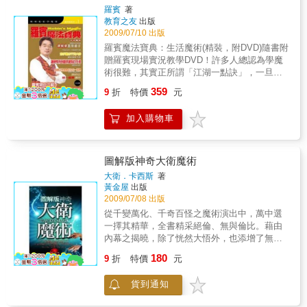
羅賓
著
教育之友
出版
2009/07/10 出版
羅賓魔法寶典：生活魔術(精裝，附DVD)隨書附
贈羅賓現場實況教學DVD！許多人總認為學魔
術很難，其實正所謂「江湖一點訣」，一旦將
原理徹底瞭解後，就會發現變魔術真的沒那麼
359
9
折
特價
元
難，只要把握訣竅多練習手法的熟練度，一個
簡單的魔術，再搭配生動有趣的台詞及肢體動
加入購物車
作，就是一段精彩的表演。知道魔術的秘密，
和知道怎麼表演魔術，完全是兩回事。透過
DVD，你可以學到羅賓表演時的口白，也看到
羅賓怎樣和觀眾互動，更可以學到羅賓的風趣
圖解版神奇大衛魔術
幽默，讓你的魔術表演生動又有趣，與眾不
大衛．卡西斯
著
同！戲法人人會變，巧妙各有不同，希望在
黃金屋
出版
DVD及圖文解說的雙攻之下，帶你一起進入不
2009/07/08 出版
可思議的魔法世界，你會發現不管在任何場
從千變萬化、千奇百怪之魔術演出中，萬中選
所，當你的手舉起來時，所有的目光都將隨著
一擇其精華，全書精采絕倫、無與倫比。藉由
你而移動，你將成為大家的偶像。
內幕之揭曉，除了恍然大悟外，也添增了無數
的智慧之累積。本書由成大日文系講師〝張
180
9
折
特價
元
貞〞鼎力翻譯而成。因其語文專業，減少了不
少猜測和隔閡。本書特色 暑假將到，本書
貨到通知
搶在此時出版，可做為眾多芸芸學子，選為課
外讀物，度過每一個有趣生動的日子。全書無