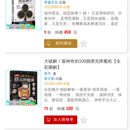
青森文化
出版
2022/06/10 出版
德州撲克，就是賭博？ 錯！ 它是學術研究、宗
教信仰； 是博奕運動，又是競技遊戲； 是職
業，又是生意； 有機會成為奧運項目， 還是好
多人的夢想！ 本書雲集十三位亞洲頂尖Poker
459
9
折
特價
元
牌手的獨家訪問、 可能改變你一生的十三個
Poker最高心法、 直擊戰勝自己高峰之戰、 解
貨到通知
構職業牌手致富之路。 由 International Poker
Academy 強勢打造亞洲撲克界天團， 贏取超
過港幣逾兩億獎金！ 香港第一個世界冠軍、 健
力士世界紀錄保持者、 香港撲克界運動員、 香
大破解！最神奇的100個撲克牌魔術【全
港撲克哲學家、 台灣撲克革命先鋒、 世界華人
彩圖解】
撲克最高點擊KOL&hellip;&hellip; 告訴你「賭
寧平
著
神」、「教主」原來真有其人！ 本書由11位香
新文創
出版
港牌手及2位台灣牌手的經歷結合而成，當中部
2019/11/06 出版
份受訪者走遍世界各地，大江南北。希望讀者
全彩圖片‧精妙解析‧一眼看穿 簡單易做， 一看
能夠透過每個故事了解到德州撲克這個運動和
就懂，一學就會， 保證不失敗， 讓牌消失、移
運動背後的精神，以及作為牌手背後的辛酸、
位、變花色，還能用來讀心， 神奇手法大公
經歷和成功過程。當中也有部份教學和成功的
開， 告訴你魔術師不說破的祕密 ★100種趣味
思維和心得，所以本書會盡量讓受訪者的說話
180
75
折
特價
元
撲克牌魔術 空手變牌、斷牌復原或讓排位移、
原汁原味保留，藉此讀者能夠從每位牌手的訪
消失、變花色，或是拿來讀心、做各種特異功
談中用不同角度思維切入牌手眼中的Poker世
加入購物車
能般的表演，包含各種趣味性、神祕感的撲克
界。 在過去多年，青年人都抱著熱誠投入
牌魔術表演。 ★圖文對照，手法精解 一個步驟
Poker世界之中，在成長的過程中走了很多冤枉