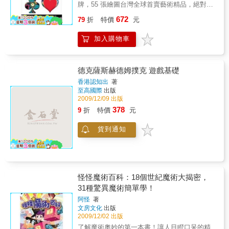
牌，55 張繪圖台灣全球首賣藝術精品，絕對獨
果也相關。但是，在這個效果中，變化是關於
家限量中文版！「德國幾米」諾克＋台灣設計
外觀和特徵的，而不是位至。效果五穿透一個
672
79
折
特價
元
師 Chris 莊謹銘 共同攜手合作！首度結合書
人或物這樣的固體物質穿過另一個人或物那樣
籍、繪畫與藝術，強調創意＋視覺效果，寓言
的固體物質。穿透效果是在不改變物體狀態和
加入購物車
遊戲成為台灣第一冊繪本書＋藝術撲克牌！有
性質的情況下，而且又沒有任何通道可供穿透
「德國幾米」之稱的沃夫岡‧諾克，以強烈鮮明
的情況下，完成物體與物體的穿透。穿透可以
的繪本藝術震撼台灣藝術界！2009年台北國際
部分穿透也可以是完全穿透。效果六復原物體
書展，諾克以鮮豔明快的插圖席捲台灣，為德
被完全或部分毀壞並且隨後被恢復原狀。被復
德克薩斯赫德姆撲克 遊戲基礎
國女作家尤麗‧策的繪本《雪國奇遇》，量身打
原物體在毀壞之前可以在其上面做辨識標誌，
香港認知出
著
造精美的插圖2010年諾克再度以撲克牌書，結
也可以不用。效果七賦予生命一個沒有生命的
至高國際
出版
合 55 張造型風格的藝術撲克牌，輔以詩意的文
物體被神奇地賦予生命而運動起來。這可以是
2009/12/09 出版
字，打造全球第一本附撲克牌的藝術繪本書。
一個沒有生命物體的外觀上的自我運動或者是
378
9
折
特價
元
不必擔心你拿到的巧克力是什麼口味，因為你
超自然的運動。許多虛假的降神術就是屬於此
已經握有一手好牌！絕對獨一無二！最經典的
類型。賦予生命這個效果可以在物體與外界隔
貨到通知
藝術收藏，最新禮物書：繪本加創意撲克牌，
離的情況下完成。或者也可以不進行隔離。賦
將原創藝術品一次收藏！德國藝術家的藝術品
予生命可以在可見運動中發生，或者可以在不
2010 限量登台，全球首賣，經典特色、質感呈
可見運動的結果中顯現。效果八漂浮人或物對
現！想像無限遠、迎新好禮激發大腦的創意！
反重力作用而呈現的狀態。實際上，這個效果
全書以動物為主角，帶領讀者體驗不一樣的魔
在表面上看與下面的效果很接近。吸引力，而
怪怪魔術百科：18個世紀魔術大揭密，
力森林！ 撲克牌變成視覺享受的繪本了，一個
吸引力總會與磁懸浮掛吊。經過仔細的考慮，
31種驚異魔術簡單學！
個連魔術師的戲法也變不出的彩色夢境！一部
我得出結論，觀眾對這兩種效果會有不同的看
充滿原創滋味、激發創意的視覺系藏書，你也
法。在一種情況下，物體看上去是浮在空中，
阿怪
著
可以看圖，說自己的故事！全繪本全彩呈現，
在另一種情況下，物體看上去是被一些類似磁
文房文化
出版
搭配詩意逗趣的文字，在動物的世界裡，充滿
力的吸引力所懸浮。有人提議將這個效果擴展
2009/12/02 出版
更寬廣的夢境，更新奇的發想。藝術家諾克要
到包含所有自然規律的效果。但是透過分析這
了解魔術奧妙的第一本書！讓人目瞪口呆的精