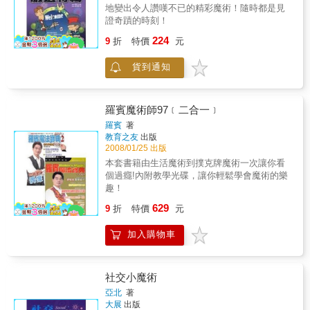
地變出令人讚嘆不已的精彩魔術！隨時都是見
證奇蹟的時刻！
224
9
折
特價
元
貨到通知
羅賓魔術師97﹝二合一﹞
羅賓
著
教育之友
出版
2008/01/25 出版
本套書籍由生活魔術到撲克牌魔術一次讓你看
個過癮!內附教學光碟，讓你輕鬆學會魔術的樂
趣！
629
9
折
特價
元
加入購物車
社交小魔術
亞北
著
大展
出版