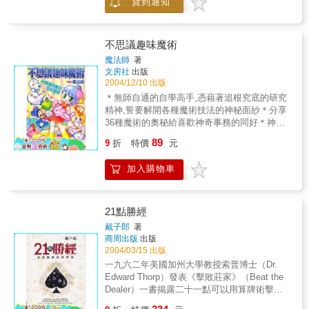
貨到通知
感，就像正站在主人翁身後，看他學習數牌、
跟著他觀察傳奇玩家的身體語言、以及玩家在
籌碼變少時仍然堅持到賭局的最後。即使我們
不見得熟悉他所提到的每一種牌戲，貝林仍然
不思議趣味魔術
能夠以生動的敘述，將撲克次文化中充斥的各
魔法師
著
類玩家、夢想家、騙徒、怪胎等描繪得活靈活
文房社
出版
現，好像這些人物就出現在我們的生活當中，
2004/12/10 出版
也讓我們如同置身在牌局之間、正在觀察身邊
＊無師自通的自學高手,憑藉著追根究底的研究
玩家的喊注。而如果讀者恰巧也是個撲克迷，
精神,誓要解開各種魔術技法的神秘面紗＊分享
閱讀《撲克之旅》，無非是與貝林分享了他精
36種魔術的奧秘給喜歡神奇事務的同好＊神奇
闢的觀察紀錄，想必在撲克牌桌上的心理戰術
的魔術,能為大家帶來樂趣,也能讓您成為大家眼
89
能夠更加精進！
9
折
特價
元
中的焦點,心中的人氣王﹗＊藉由魔術訓練您的
反應力&#65380;觀察力&#65380;記憶力…….＊
加入購物車
告訴您手指體操與撲克牌的秘訣,讓您的魔術技
巧更純熟﹗＊詳細&#65380;有趣的圖解,讓您一
窺魔術之謎﹗
21點勝經
戴子郎
著
商周出版
出版
2004/03/15 出版
一九六二年美國加州大學教授索普博士（Dr.
Edward Thorp）發表《擊敗莊家》（Beat the
Dealer）一書揭露二十一點可以用算牌術擊
敗。算牌客用算牌術分析二十一點洗牌前的資