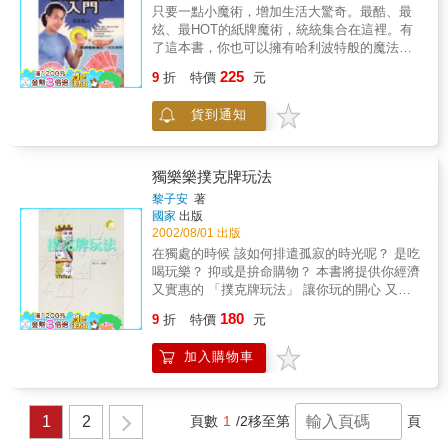
只要一點小魔術，增加生活大驚奇。最酷、最
炫、最HOT的紙牌魔術，統統集合在這裡。有
了這本書，你也可以擁有哈利波特般的魔法，
在許多場合成為眾人目光的焦點。全書彩色精
225
9
折
特價
元
美印刷，詳細分解動作讓你輕鬆入門，加上教
學VCD，學會紙牌魔術非常EASY。
貨到通知
獨樂樂撲克牌玩法
黎子安
著
國家
出版
2002/08/01 出版
在獨處的時候 該如何排遣孤寂的時光呢？ 是吃
喝玩樂？ 抑或是拚命購物？ 本書將提供你經濟
又實惠的 「撲克牌玩法」 讓你玩的開心 又可
增加大腦的靈活度 撲克牌的最大魅力在於 即使
180
9
折
特價
元
只有一個人 也能夠「獨樂樂」，消磨無聊的時
光 本書有鑑於此 特地收集了近百種的單人撲克
加入購物車
牌遊戲 以深入淺出的方式 解說各種玩法的精隨
遊戲難易適中，活潑有趣 相信本書會是你休閒
十的 忠實良伴
1
2
頁數
1
/2
移至第
頁