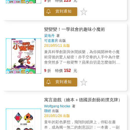
225
9
折
特價
元
菸、空手出紙牌等不斷增加效果型魔術單獨分
邊隨手可得的硬幣，即可隨時隨地、揮灑自如
類，也不包括像一球變四或快速發生這樣的增
地秀一段精采的表演，失敗率偏低，保證炒熱
貨到通知
加數量效果的魔術。這些疑問都是可以理解
聚會氣氛，瞬間拉近朋友們的距離！變魔術，
的。但是，無限增加或者快速增殖這類效果以
不是靠天分或苦練而已，重點在於魔術師們不
本質上訴都屬於產生的基本效果。我認為快速
肯透露的一些小撇步！本書從基本的錢幣魔術
發生僅僅可以稱作產生效果的一個組成部分而
手法開始教起，一直到進階複雜的變化技巧，
變變變！一學就會的趣味小魔術
己。準備這本書的目的在於使所有整體的技藝
處處提醒你應該掌握的要訣，此外，還傳授你
梁海丹
著
細化到最小的共同點。效果二消失透過非自然
如何與觀眾互動，以營造出扣人心弦的表演氣
可道書房
出版
的方式將一件事物在眼前變不見。顯然地，這
氛！絕對傾囊以授，獻給新手魔術師的第一本
2010/05/11 出版
與產生效果相反，與無實際的供應相反的自然
書！本書特色1.利用一個硬幣，設計出各種魔
兼具科學創新與休閒娛樂，為你揭開神奇小魔
就是無限的容量。我調查研究後發現，只有少
術表演，可說是錢幣魔術的大全。2.500多張彩
術背後的驚人秘密！赤手空拳的人手中為什麼
數的魔術可以算作這個類別。透過反向觀察增
色步驟圖，講解超詳細，讓你第一次玩魔術就
會突然多了一枚硬幣？蘋果自切是怎麼做到
加的效果後，也就是減少效果，我們可以得出
上手。
的？玩撲克牌穩贏不輸有什麼不為人知的訣
這樣一個結論，把增加別類於產生效果中是可
152
9
折
特價
元
竅？小手帕怎麼會自己給自己打了個結？明明
行的。效果三易位把一個人或物以一處偷偷的
已經用剪子剪斷的繩子，為什麼沒有斷？水杯
轉移到另一處。這個效果針對的是位至上的變
貨到通知
裡的硬幣怎麼會無緣無故失蹤？見證奇蹟，自
化。物體可以在手上消失，並重新出現在旁邊
娛自樂，增加無限個人魅力！
的桌子上。或者是它可以變換地點，在一個圓
筒到另一個圓筒裡面。當然，這個效果實際上
寓言遊戲（繪本＋德國原創藝術撲克牌）
是消失和產生兩個效果相結合後的產物。但我
Wolfgang Nocke
著
認為對於觀眾來說，這只不過是一個移動的效
聯經
出版
果罷了。效果四改變一個人或一件物體改變其
2010/01/26 出版
身分、顏色、大小、形狀、特徵等。改變和易
童年的彩色夢想，飛翔到紙牌上，停駐在書
位兩個效果有者很緊密的關聯。在某種意義上
本，成為獨一無二的創意設計：一本書，一副
與易位是相似的，這讓它與產生和消失兩個效