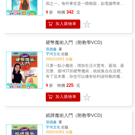
因之一。每件事皆是一體兩面，如電腦帶來生
活許多便利，但若沈溺於電玩和上網就會帶來
342
9
折
特價
元
許多負面影響，因此對於魔術有所誤解的朋友
在看完本書之後，希望能修正對魔術的誤解
加入購物車
外，也能為生活帶來歡樂與笑聲，這本書能讓
你成為最受歡迎的人物，是我三十多年侵淫於
魔術中最深切的期盼。
硬幣魔術入門（附教學VCD)
張德鑫
著
宇河文化
出版
2002/10/01 出版
只要一點小魔術，增加生活大驚奇。最強、最
完整、最HOT的硬幣魔術，統統集合在這裡。
有了這本書，你也可以擁有哈利波特般的魔
法，只要口袋裡的一枚小硬幣，你就有了神奇
225
9
折
特價
元
的魔法棒。全書彩色精美印刷，詳細分解動作
讓你輕鬆入門，加上教學VCD，學會硬幣魔術
加入購物車
非常EASY。
紙牌魔術入門（附教學VCD)
張德鑫
著
宇河文化
出版
2002/10/01 出版