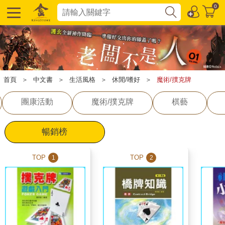
0
首頁
＞
中文書
＞
生活風格
＞
休閒/嗜好
＞
魔術/撲克牌
團康活動
魔術/撲克牌
棋藝
暢銷榜
TOP
TOP
1
2