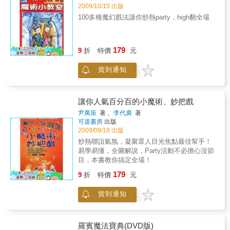
2009/10/15 出版
100多種魔幻戲法讓你炒熱party，high翻全場
179
9
折
特價
元
貨到通知
讓你人氣百分百的小魔術、妙把戲
尹萬策
著 、
李代廣
著
可道書房
出版
2009/09/18 出版
炒熱聯誼氣氛，凝聚眾人目光焦點最佳幫手！
易學易懂，全圖解說，Party活動不必擔心沒節
目，本書教你搞定全場！
179
9
折
特價
元
貨到通知
羅賓魔法寶典(DVD版)