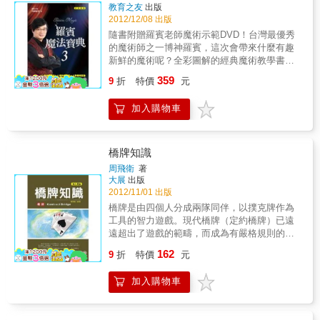
教育之友
出版
2012/12/08 出版
隨書附贈羅賓老師魔術示範DVD！台灣最優秀
的魔術師之一博神羅賓，這次會帶來什麼有趣
新鮮的魔術呢？全彩圖解的經典魔術教學書，
STEP BY STEP詳盡的解說★經典生活魔術 ★
359
9
折
特價
元
經典硬幣魔術 ★經典鈔票魔術 ★經典進階魔術
不可思議的魔繩吊瓶 用一條繩子就憑空讓小花
加入購物車
瓶懸吊在空中不墜落！無敵神奇的硬幣飛越 讓
硬幣透過身體從左手流通到右手！對抗不景氣
的白紙變紙鈔 白紙都能變鈔票，再也不用怕口
袋沒錢囉！效果驚人的氣球爆牌 把觀眾所選的
橋牌知識
指定牌洗亂，竟然能在氣球爆破後出現！？羅
周飛衛
著
賓老師集結二十幾年的魔術經歷，精選出最經
大展
出版
典的二十七個魔術，只要學會這幾招，保證你
2012/11/01 出版
可以輕鬆在江湖走跳~還有更多精彩的魔術密技
橋牌是由四個人分成兩隊同伴，以撲克牌作為
等你來發掘，跟著羅賓老師一起進入神奇的魔
工具的智力遊戲。現代橋牌（定約橋牌）已遠
術世界吧！本書特色★ 魔術界教父級的博神羅
遠超出了遊戲的範疇，而成為有嚴格規則的世
賓睽違七年的最新力作，絕對不容錯過！★ 27
界性體育比賽專案。一九五八年八月世界橋牌
162
個經典魔術，只要學會這些，保證你功力大
9
折
特價
元
聯合會於挪威成立。定約橋牌正式成為世界性
增，人氣爆漲！★ 5種魔術技法，透過詳細的
的智力運動。
圖文解說及DVD教學，只要有心，人人都能上
加入購物車
手！★ 3款趣味互動，讓你在日常生活中輕輕
鬆鬆就能當個歡樂高手，成為全場的焦點！