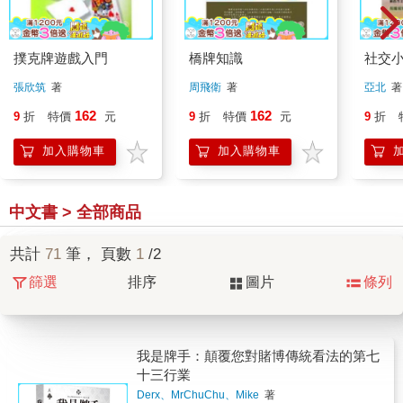
撲克牌遊戲入門
橋牌知識
社交
張欣筑
著
周飛衛
著
亞北
著
162
162
9
折
特價
元
9
折
特價
元
9
折
加入購物車
加入購物車
中文書 > 全部商品
共計
71
筆， 頁數
1
/2
篩選
排序
圖片
條列
我是牌手：顛覆您對賭博傳統看法的第七
十三行業
Derx、MrChuChu、Mike
著