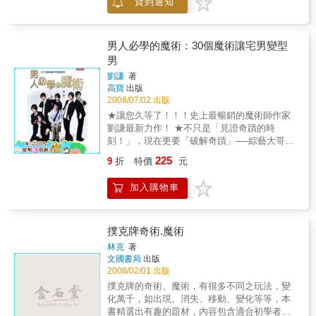
貨到通知
人，還是容易上鉤的人？◎京極夏?的《姑獲
鳥?夏》、島田?司的《占星術殺人事件》、竹
岡俊樹的《奧姆真理教事件完全解讀》、柯南?
道爾的《福爾摩斯探案全集》……這些著名的
男人必學的魔術：30個魔術讓宅男變型
作品中，隱藏了哪些跟騙術有關的訊息？ 日本
男
近距離魔術大師撥開障眼迷霧、破解神奇讀心
劉謙
著
術，不管是揭曉魔術師的遊戲公式、拆穿詐騙
高寶
出版
集團的慣用手法，或者透視神秘宗教的超能力
2008/07/02 出版
體驗，這本書都能提供最誠懇直接的解答只知
★讓您久等了！！！史上最暢銷的魔術師作家
道相信的人，連自己相信的是什麼都不知道。
劉謙最新力作！ ★不只是「見證奇蹟的時
──法國哲學家阿蘭（《宗教論》）“如果掌管國
刻！」，現在更要「破解奇蹟」──綜藝大哥大
家大事的政治人物是完全不會說謊的呆板老實
「大魔競」固定評審劉謙，親自帥氣教學！★
人、絲毫不懂騙人的技巧，那麼這個國家遲早
225
9
折
特價
元
張菲、洪都拉斯、黃品源、博神羅賓、李慧蘭
會滅亡！” 幾乎多數人都接過詐騙集團的電話，
專文推薦！★魔術甜心黃心琳跨刀現身演出！
或曾被老鼠會強迫推銷；更恐怖的是，包括宗
加入購物車
綜藝大哥大「大魔競」參賽者 江伯泉、許書
教騙局、超能力等神秘事件，我們的周遭充斥
維、范碩為，專文爆料學魔術的甘苦點滴！
著令人眼花撩亂的騙局。客觀分析起來，可以
★30個必學的魔術讓你吸引異性的目光！什
發現這些騙人的手法單純到不行；然而，只要
麼！以迷人的手法風靡無數觀眾，現在看來風
撲克牌奇術.魔術
條件齊全，你真的很容易被騙！日本近距離魔
度翩翩的魔術教主劉謙，其實也有段宅男歲
術大師Yuki Tomo以變魔術的巧妙手法為例，簡
林克
著
月？正是因為劉謙也有如此不堪回首的歲月，
文國書局
出版
要明白地解說了操弄人類心理的騙術機制。最
所以他為了造福無數宅宅，讓他們脫離孤單的
2008/02/01 出版
後，身為魔術師，作者也向讀者施展了一項終
歲月，以改造宅男為出發點揭露了30個魔術，
極魔術，打開書，自己做做實驗，你就能知道
撲克牌的奇術、魔術，有很多不同之玩法，變
將讓讀者獲益良多，學習這些有趣的手法來吸
所謂「超能力讀心術」有多神奇！
化萬千，如出現、消失、移動、變化等等，本
引別人的目光！想知道每週在「綜藝大哥大」
書精選出有趣的題材，內容包含適合初學者，