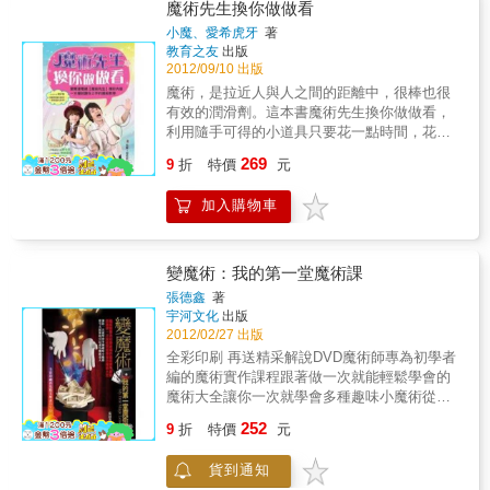
魔術先生換你做做看
小魔、愛希虎牙
著
教育之友
出版
2012/09/10 出版
魔術，是拉近人與人之間的距離中，很棒也很
有效的潤滑劑。這本書魔術先生換你做做看，
利用隨手可得的小道具只要花一點時間，花一
點心思，就可以讓歡笑時常伴隨你身邊。不必
269
9
折
特價
元
昂貴的道具、不需長時間反覆練習。和新朋友
不知道怎麼聊？和老朋友也聊到沒話題了嗎？
加入購物車
隨手可表演的小魔術快速增進你的人際關係，
透過這本書讓你和朋友的聚會再度充滿歡
樂！！不用煩惱你不會變，書裡面還有愛希虎
牙的真人示範唷！本書特色一、【魔術先生】
變魔術：我的第一堂魔術課
主持人小魔及宅男甜心愛希虎牙聯合著作。
張德鑫
著
二、有別於一般的魔術教學書，透過真人情境
宇河文化
出版
劇演示魔術效果，保證讓你笑翻天！三、將魔
2012/02/27 出版
術分為五大類：「馬上會」的簡易魔術、可利
全彩印刷 再送精采解說DVD魔術師專為初學者
用隨身小物的「馬上變」魔術、自己動手做的
編的魔術實作課程跟著做一次就能輕鬆學會的
「道具DIY」神奇魔術、千變萬化的「撲克牌」
魔術大全讓你一次就學會多種趣味小魔術從今
魔術、可以讓你「上台表演」的互動魔術。
天起你也可以成為魔術達人魔術技藝的分析1、
252
四、收錄34個有趣的魔術教學，包含清楚的步
9
折
特價
元
產生（從無到有）2、消失（從有到無）3、變
驟示範和重點提示，讓你輕鬆上手！
幻（從這樣到那樣）4、轉移（從這裡到那裡）
貨到通知
5、反自然規律（反重力、不可思議的有了生