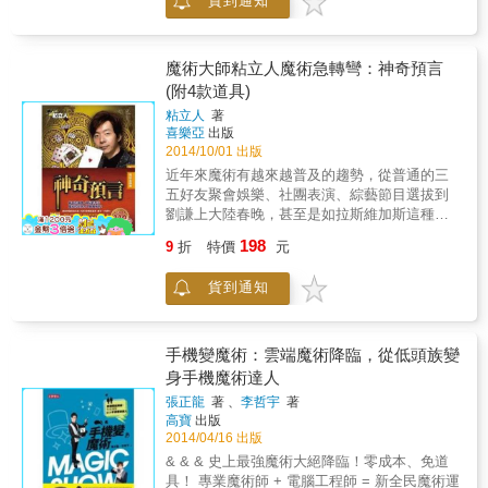
貨到通知
術，曖昧指數肯定再升級 親友聚會，隨意露個
的神祕面紗便會被輕輕地揭去。確實有許多魔
兩手，眾人絕對圍著你紛紛大讚：怎麼這麼有
術看似特別神奇，又特別驚心動魄，或者有無
才華！
數個不可能，其實都是一種障眼法、技巧性的
演出，也就是說是表演者的語言、表情及其場
魔術大師粘立人魔術急轉彎：神奇預言
景布置等所營造出的一種氣氛而已。 當我們認
(附4款道具)
識到這些後，生活中就會充滿魔術的影子，只
粘立人
著
要用心掌握其中的玄機並勤加練習，身邊的物
喜樂亞
出版
品均能化作魔術道具，用以進行各種魔術表
2014/10/01 出版
演，讓魔術來調劑我們的生活，把快樂傳遞給
近年來魔術有越來越普及的趨勢，從普通的三
每個人。 一看就懂，3分鐘就上手， 移形幻
五好友聚會娛樂、社團表演、綜藝節目選拔到
影、隔空取物、心電感應、偷天換日， 讓人目
劉謙上大陸春晚，甚至是如拉斯維加斯這種國
瞪口呆的精彩表演， 立刻炒熱場子，約會、聊
際間的大型舞臺，魔術的娛樂效果讓大眾接受
天、把妹都適用 本書特色 １．破解魔術界的祕
198
9
折
特價
元
度越來越高，魔術師和魔術表演不再這麼神秘
辛，看透魔術師不願說的祕密。 ２．圖文對
且深不可測。以國內知名的魔術師 ─ 粘立人老
照，文字解說詳細，方便操作，快速上手。
貨到通知
師為主要取法對象，為了讓魔術能更深入底層
３．提供讓魔術表演更生動、吸引人的過場手
向下扎根，使小朋友能從小接觸魔術、喜歡魔
法和話術技巧，勾起觀眾好奇心，讓你快速成
術，了解魔術的本源，認識史上偉大的魔術
為眾人焦點。 ４．精選簡單好做，效果十足的
師，並從簡單的魔術中學習科學原理，每個人
手機變魔術：雲端魔術降臨，從低頭族變
１００種撲克牌魔術，方便在聊天、把妹或需
都能從魔術中快樂學習，進而成為一個小小魔
身手機魔術達人
要炒熱氣氛的場合表演。 ５．令人意想不到的
術師。
魔術表演，包含讓牌位移、變花色、消失、出
張正龍
著 、
李哲宇
著
現、剪斷再還原等，還能用來讀心、預言，玩
高寶
出版
2014/04/16 出版
法不同，變化萬千，方便讀者舉一反三。 魔幻
推薦 「大多數魔術師，練習魔術的起點，都是
& & & 史上最強魔術大絕降臨！零成本、免道
由撲克牌開始，再慢慢拓展到其他魔術，因為
具！ 專業魔術師 + 電腦工程師 = 新全民魔術運