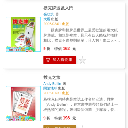
撲克牌遊戲入門
張欣筑
著
大展
出版
2005/03/01 出版
撲克牌和橋牌是世界上最受歡迎的兩大紙
牌遊戲。和規則複雜，且只有四人能玩的橋牌
相比，撲克不僅規則簡單，且人數可由二人~十
人左右不等，相當具有彈性。而且一旦被它的
162
9
折
特價
元
魅力所吸引，不論是誰都會沈迷其中，可以說
是既有趣又深奧。 不管是小孩或是職業賭
加入購物車
徒，只要熱衷於撲克牌遊戲當中，其他的事可
以一概不管。因此，撲克牌可以說是紙牌遊戲
中的王者，這樣說尚不為過。 本書當中，
我們針對想開始接觸撲克牌遊戲的人，從撲克
撲克之旅
牌遊戲的基本玩法開始作簡單明瞭的介紹。
Andy Bellin
著
閱讀地球
出版
2005/01/31 出版
為撲克狂同時也是雜誌工作者的安迪．貝林
（Andy Bellin），在本書中將帶領我們踏上一
段熱鬧的旅程，來到這個強調「少囉唆，發
牌！」的職業撲克世界裡。內文的場景從地下
198
9
折
特價
元
室的牌局到拉斯維加斯的「世界撲克大賽」，
我們能夠在字裡行間獲得撲克世界神奇的臨場