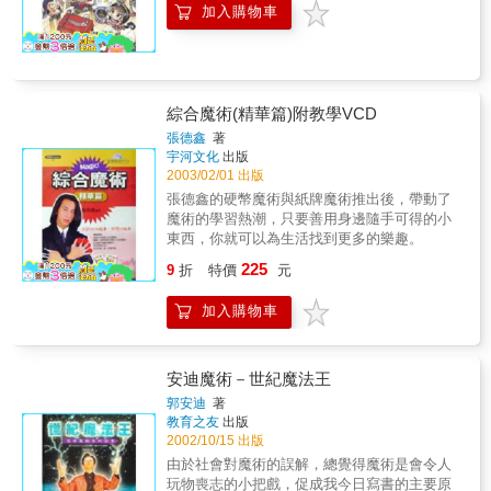
加入購物車
綜合魔術(精華篇)附教學VCD
張德鑫
著
宇河文化
出版
2003/02/01 出版
張德鑫的硬幣魔術與紙牌魔術推出後，帶動了
魔術的學習熱潮，只要善用身邊隨手可得的小
東西，你就可以為生活找到更多的樂趣。
225
9
折
特價
元
加入購物車
安迪魔術－世紀魔法王
郭安迪
著
教育之友
出版
2002/10/15 出版
由於社會對魔術的誤解，總覺得魔術是會令人
玩物喪志的小把戲，促成我今日寫書的主要原