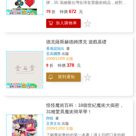
牌，55 張繪圖台灣全球首賣藝術精品，絕對獨
果也相關。但是，在這個效果中，變化是關於
家限量中文版！「德國幾米」諾克＋台灣設計
外觀和特徵的，而不是位至。效果五穿透一個
672
79
折
特價
元
師 Chris 莊謹銘 共同攜手合作！首度結合書
人或物這樣的固體物質穿過另一個人或物那樣
籍、繪畫與藝術，強調創意＋視覺效果，寓言
的固體物質。穿透效果是在不改變物體狀態和
加入購物車
遊戲成為台灣第一冊繪本書＋藝術撲克牌！有
性質的情況下，而且又沒有任何通道可供穿透
「德國幾米」之稱的沃夫岡‧諾克，以強烈鮮明
的情況下，完成物體與物體的穿透。穿透可以
的繪本藝術震撼台灣藝術界！2009年台北國際
部分穿透也可以是完全穿透。效果六復原物體
書展，諾克以鮮豔明快的插圖席捲台灣，為德
被完全或部分毀壞並且隨後被恢復原狀。被復
德克薩斯赫德姆撲克 遊戲基礎
國女作家尤麗‧策的繪本《雪國奇遇》，量身打
原物體在毀壞之前可以在其上面做辨識標誌，
香港認知出
著
造精美的插圖2010年諾克再度以撲克牌書，結
也可以不用。效果七賦予生命一個沒有生命的
至高國際
出版
合 55 張造型風格的藝術撲克牌，輔以詩意的文
物體被神奇地賦予生命而運動起來。這可以是
2009/12/09 出版
字，打造全球第一本附撲克牌的藝術繪本書。
一個沒有生命物體的外觀上的自我運動或者是
378
9
折
特價
元
不必擔心你拿到的巧克力是什麼口味，因為你
超自然的運動。許多虛假的降神術就是屬於此
已經握有一手好牌！絕對獨一無二！最經典的
類型。賦予生命這個效果可以在物體與外界隔
貨到通知
藝術收藏，最新禮物書：繪本加創意撲克牌，
離的情況下完成。或者也可以不進行隔離。賦
將原創藝術品一次收藏！德國藝術家的藝術品
予生命可以在可見運動中發生，或者可以在不
2010 限量登台，全球首賣，經典特色、質感呈
可見運動的結果中顯現。效果八漂浮人或物對
現！想像無限遠、迎新好禮激發大腦的創意！
反重力作用而呈現的狀態。實際上，這個效果
全書以動物為主角，帶領讀者體驗不一樣的魔
在表面上看與下面的效果很接近。吸引力，而
怪怪魔術百科：18個世紀魔術大揭密，
力森林！ 撲克牌變成視覺享受的繪本了，一個
吸引力總會與磁懸浮掛吊。經過仔細的考慮，
31種驚異魔術簡單學！
個連魔術師的戲法也變不出的彩色夢境！一部
我得出結論，觀眾對這兩種效果會有不同的看
充滿原創滋味、激發創意的視覺系藏書，你也
法。在一種情況下，物體看上去是浮在空中，
阿怪
著
可以看圖，說自己的故事！全繪本全彩呈現，
在另一種情況下，物體看上去是被一些類似磁
文房文化
出版
搭配詩意逗趣的文字，在動物的世界裡，充滿
力的吸引力所懸浮。有人提議將這個效果擴展
2009/12/02 出版
更寬廣的夢境，更新奇的發想。藝術家諾克要
到包含所有自然規律的效果。但是透過分析這
了解魔術奧妙的第一本書！讓人目瞪口呆的精