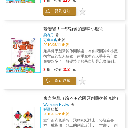
225
9
折
特價
元
菸、空手出紙牌等不斷增加效果型魔術單獨分
邊隨手可得的硬幣，即可隨時隨地、揮灑自如
類，也不包括像一球變四或快速發生這樣的增
地秀一段精采的表演，失敗率偏低，保證炒熱
貨到通知
加數量效果的魔術。這些疑問都是可以理解
聚會氣氛，瞬間拉近朋友們的距離！變魔術，
的。但是，無限增加或者快速增殖這類效果以
不是靠天分或苦練而已，重點在於魔術師們不
本質上訴都屬於產生的基本效果。我認為快速
肯透露的一些小撇步！本書從基本的錢幣魔術
發生僅僅可以稱作產生效果的一個組成部分而
手法開始教起，一直到進階複雜的變化技巧，
變變變！一學就會的趣味小魔術
己。準備這本書的目的在於使所有整體的技藝
處處提醒你應該掌握的要訣，此外，還傳授你
梁海丹
著
細化到最小的共同點。效果二消失透過非自然
如何與觀眾互動，以營造出扣人心弦的表演氣
可道書房
出版
的方式將一件事物在眼前變不見。顯然地，這
氛！絕對傾囊以授，獻給新手魔術師的第一本
2010/05/11 出版
與產生效果相反，與無實際的供應相反的自然
書！本書特色1.利用一個硬幣，設計出各種魔
兼具科學創新與休閒娛樂，為你揭開神奇小魔
就是無限的容量。我調查研究後發現，只有少
術表演，可說是錢幣魔術的大全。2.500多張彩
術背後的驚人秘密！赤手空拳的人手中為什麼
數的魔術可以算作這個類別。透過反向觀察增
色步驟圖，講解超詳細，讓你第一次玩魔術就
會突然多了一枚硬幣？蘋果自切是怎麼做到
加的效果後，也就是減少效果，我們可以得出
上手。
的？玩撲克牌穩贏不輸有什麼不為人知的訣
這樣一個結論，把增加別類於產生效果中是可
152
9
折
特價
元
竅？小手帕怎麼會自己給自己打了個結？明明
行的。效果三易位把一個人或物以一處偷偷的
已經用剪子剪斷的繩子，為什麼沒有斷？水杯
轉移到另一處。這個效果針對的是位至上的變
貨到通知
裡的硬幣怎麼會無緣無故失蹤？見證奇蹟，自
化。物體可以在手上消失，並重新出現在旁邊
娛自樂，增加無限個人魅力！
的桌子上。或者是它可以變換地點，在一個圓
筒到另一個圓筒裡面。當然，這個效果實際上
寓言遊戲（繪本＋德國原創藝術撲克牌）
是消失和產生兩個效果相結合後的產物。但我
Wolfgang Nocke
著
認為對於觀眾來說，這只不過是一個移動的效
聯經
出版
果罷了。效果四改變一個人或一件物體改變其
2010/01/26 出版
身分、顏色、大小、形狀、特徵等。改變和易
童年的彩色夢想，飛翔到紙牌上，停駐在書
位兩個效果有者很緊密的關聯。在某種意義上
本，成為獨一無二的創意設計：一本書，一副
與易位是相似的，這讓它與產生和消失兩個效