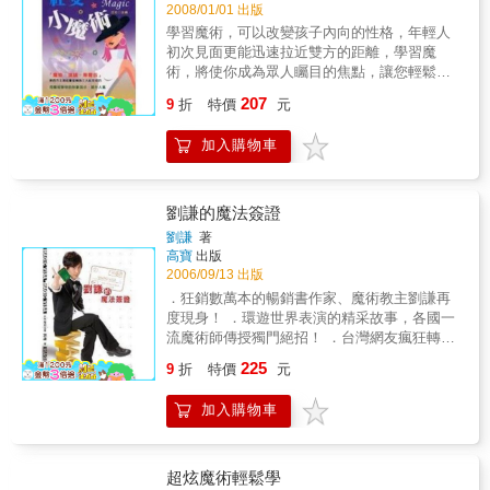
2008/01/01 出版
學習魔術，可以改變孩子內向的性格，年輕人
初次見面更能迅速拉近雙方的距離，學習魔
術，將使你成為眾人矚目的焦點，讓您輕鬆建
立與人交往的自信。
207
9
折
特價
元
加入購物車
劉謙的魔法簽證
劉謙
著
高寶
出版
2006/09/13 出版
．狂銷數萬本的暢銷書作家、魔術教主劉謙再
度現身！ ．環遊世界表演的精采故事，各國一
流魔術師傳授獨門絕招！ ．台灣網友瘋狂轉寄
的漢堡神偷，日本魔術藝術家席瑞爾首次華麗
225
9
折
特價
元
登場！ ．偷偷告訴你魔術界的各種有趣冷知
識：哪本書堪稱魔術的九陰真經？魔術師為何
加入購物車
是高危險的工作？世上最有錢的工人是哪位魔
術師？ ．想學到經典大師手法及更多魔術知識
的讀者千萬不能錯過！ 繼兩本情境式魔術
教學書《啊！敗給魔術！》及《啊！敗給魔
超炫魔術輕鬆學