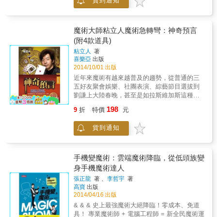
貨到通知
術，曖昧指數肯定再升級 親友聚會，隨意露個
的神祕面紗便會被輕輕地揭去。確實有許多魔
兩手，眾人絕對圍著你紛紛大讚：怎麼這麼有
術看似特別神奇，又特別驚心動魄，或者有無
才華！
數個不可能，其實都是一種障眼法、技巧性的
演出，也就是說是表演者的語言、表情及其場
魔術大師粘立人魔術急轉彎：神奇預言
景布置等所營造出的一種氣氛而已。 當我們認
(附4款道具)
識到這些後，生活中就會充滿魔術的影子，只
粘立人
著
要用心掌握其中的玄機並勤加練習，身邊的物
喜樂亞
出版
品均能化作魔術道具，用以進行各種魔術表
2014/10/01 出版
演，讓魔術來調劑我們的生活，把快樂傳遞給
近年來魔術有越來越普及的趨勢，從普通的三
每個人。 一看就懂，3分鐘就上手， 移形幻
五好友聚會娛樂、社團表演、綜藝節目選拔到
影、隔空取物、心電感應、偷天換日， 讓人目
劉謙上大陸春晚，甚至是如拉斯維加斯這種國
瞪口呆的精彩表演， 立刻炒熱場子，約會、聊
際間的大型舞臺，魔術的娛樂效果讓大眾接受
天、把妹都適用 本書特色 １．破解魔術界的祕
198
9
折
特價
元
度越來越高，魔術師和魔術表演不再這麼神秘
辛，看透魔術師不願說的祕密。 ２．圖文對
且深不可測。以國內知名的魔術師 ─ 粘立人老
照，文字解說詳細，方便操作，快速上手。
貨到通知
師為主要取法對象，為了讓魔術能更深入底層
３．提供讓魔術表演更生動、吸引人的過場手
向下扎根，使小朋友能從小接觸魔術、喜歡魔
法和話術技巧，勾起觀眾好奇心，讓你快速成
術，了解魔術的本源，認識史上偉大的魔術
為眾人焦點。 ４．精選簡單好做，效果十足的
師，並從簡單的魔術中學習科學原理，每個人
手機變魔術：雲端魔術降臨，從低頭族變
１００種撲克牌魔術，方便在聊天、把妹或需
都能從魔術中快樂學習，進而成為一個小小魔
身手機魔術達人
要炒熱氣氛的場合表演。 ５．令人意想不到的
術師。
魔術表演，包含讓牌位移、變花色、消失、出
張正龍
著 、
李哲宇
著
現、剪斷再還原等，還能用來讀心、預言，玩
高寶
出版
2014/04/16 出版
法不同，變化萬千，方便讀者舉一反三。 魔幻
推薦 「大多數魔術師，練習魔術的起點，都是
& & & 史上最強魔術大絕降臨！零成本、免道
由撲克牌開始，再慢慢拓展到其他魔術，因為
具！ 專業魔術師 + 電腦工程師 = 新全民魔術運