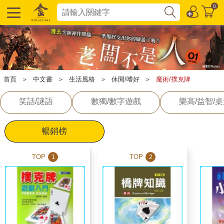
0
首頁
＞
中文書
＞
生活風格
＞
休閒/嗜好
＞
魔術/撲克牌
笑話/謎語
數獨/數字遊戲
樂高/益智/
暢銷榜
TOP
TOP
1
2