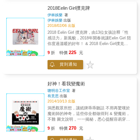
搭配一張圖照，包含表演過程和手法解析，讓
路，所以IPA（International Poker Academy）
你一眼看穿其中奧妙，並在勤加練習後，快速
2018Eelin Girl撲克牌
因此而成立，希望將世界已有的Poker知識回歸
上手。 ★變化萬千，效果十足 從洗牌、展牌、
世界。 無論你想成為牌手還是你已經是一個牌
伊林娛樂
著
切牌到過場表演、帶動氣氛的談話，從基礎到
伊林娛樂
出版
手，本書都能夠為你帶來不同的視野， 去探究
花式，循序漸進地指導，即使初學者也能一次
2018/02/06 出版
Poker的奧秘。 十三名撲克精英名言── ● Derx
就學會，輕易演出精彩的魔術。 讓觀眾猜不
青龍忠：「用生命影響生命。」 ● MrChuChu
2018 Eelin Girl 撲克牌，由13位女孩詮釋「性
透、想不出， 又忍不住一直看你變下去
GPL香港寶船隊隊長：「只有堅持到最後的人
感活力」新風貌，2018年開春就讓Eelin Girl 陪
&hellip;&hellip; 運用最常見的休閒物品──撲克
才會看見奇蹟。」 ● Anson Tsang 全港第一條
你度過溫暖的好年！ & 2018 Eelin Girl撲克牌&
牌， 表演出100種奇幻魔術， 手法簡單，精彩
WSOP金手鏈得主：「Poker的精髓就是人
人選介紹 牌號 Eelin Girl A 李元圓 2 郭甜甜 3
225
新奇，效果滿分， 初學者也能立刻上手， 成為
9
折
特價
元
性。」 ● BJ GTO權威：「我不是天才，只是
蔡祥 4 林佳葦 5 徐逸婷 6 Nicole 7 李娜 8 盧家
表演臺上的賭神兼神手！ 撲克牌魔術不必投入
勤力。」 ● Danny 香港The Hendonmob排行榜
安 9 蔡筠絜 10 蔡宜家 J 裴頡 Q 鄧絜文 K 紀艾
許多金錢和時間，只需要一副撲克牌、一雙靈
貨到通知
第一：「Dare to dream！」 ● Elton 香港德州
希 【紙牌尺寸】5.7 x 8.7 cm 4個花色，每種花
巧的手，就能成為你「隨身攜帶的快樂」。 本
撲克界的賭神：「我從不選擇對手。」 ●
色13張，另加兩張「鬼牌」& 撲克牌外盒採馬
書針對從未接觸過魔術的人或初學者，精選100
Edward 健力士世界紀錄保持者：「即使今天未
口鐵盒包裝，設計精緻有質感，絕對值得收藏
個撲克牌魔術。在編寫過程中排除許多專業高
成功，也總有一天會成功。」 ● 李冠毅 香港撲
好神！看我變魔術
深的技術與原理，以各種詳細圖片來描述魔術
克界運動員：「找一件自己熱情的事，然後All
聰明谷工作室
著
的每一個步驟，讓大家能夠輕鬆愉快地學習。
in！」 ● Kinglune 2017年稱霸亞洲
有意思
出版
書中以圖片為主，讀者可以清晰模仿書中的每
Pokerstars：「我未曾選擇過Poker成為職業，
2014/10/13 出版
一個步驟。對於魔術愛好者來說，這些簡單技
而是Poker選擇了我。」 ● Sparrow 香港撲克教
洞悉觀眾所想，讓紙牌乖乖聽話 不用再驚嘆於
巧便可以滿足需求。當你掌握當中訣竅，表演
主：「Practice make perfect！」 ● Stephen
魔術師的神奇，這些你全都做得到 & 變魔術，
給朋友看後，會在對方心中留下難忘的印象。
香港撲克哲學家：「Poker有趣之處是赤裸地顯
不難 圖文說明，一一揭秘，悉心提醒容易穿幫
這時，實際上你已經開始感受魔術世界的魅力
露佛家的無常。」 ● 戴興雄 台灣撲克革命先
的環節 魔術初學者的最佳入門書，從此愛上魔
了。 當然，我們在閱讀本書的同時，會自然地
鋒：「用撲克走向世界，讓世界走進台灣。」
270
9
折
特價
元
術的幻炫 & 公司辦活動，臨時要上台表演，本
深入認識魔術的本質，更加深刻地理解魔術，
● 艾倫哥哥 世界華人撲克最高點擊KOL：
書是最佳救急法寶 和心儀的女孩出門，變個魔
只要認識到魔術背後的緣由，一切籠罩著魔術
「Just Do it！」 &