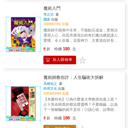
一贅文，萬中挑一擷取精華，讀來津津有味，
愛不釋卷。
魔術入門
李正宗
著
國家
出版
2009/07/01 出版
魔術師不能無中生有，不能點石成金，更無法
透視人心，但其所展現出的奇幻魔法總是讓人
驚嘆、令人折服，這股神力，主要源自於長時
間的手法練習及臨場的反應能力；純熟的技巧
180
9
折
特價
元
能使動作一氣呵成，掩飾變化時的關鍵點，而
幽默的提示話語則可轉移觀者焦點，讓操作過
加入購物車
程完美流暢。魔術的原理其實很簡單，翻開本
書即可清楚了解，但要學會變魔術，手法快是
首要條件，勤練習是不二法門。
魔術師教你詐：人生騙術大拆解
高橋知之
著
時周文化
出版
2009/03/04 出版
【本書特色】◎為什麼連大學教授也會上當？
占卜算命師真的都這麼靈嗎？不要鐵齒，以為
下一個被騙的絕不是你！◎讀心術、誤導術、
穿透物體、把硬幣變不見……只要懂這些魔術
198
9
折
特價
元
的原理，你也可以變聰明！◎超有趣的魔術遊
戲：讓你自我測驗，看看自己是屬於有自覺的