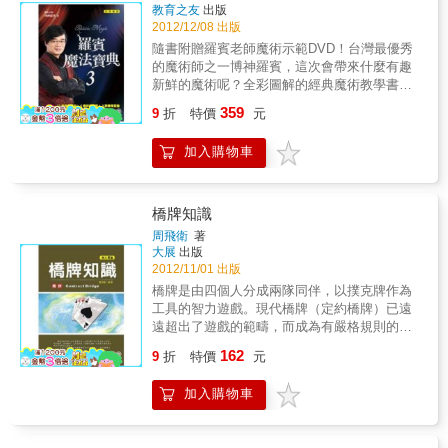
教育之友
出版
2012/12/08 出版
隨書附贈羅賓老師魔術示範DVD！台灣最優秀
的魔術師之一博神羅賓，這次會帶來什麼有趣
新鮮的魔術呢？全彩圖解的經典魔術教學書，
STEP BY STEP詳盡的解說★經典生活魔術 ★
359
9
折
特價
元
經典硬幣魔術 ★經典鈔票魔術 ★經典進階魔術
不可思議的魔繩吊瓶 用一條繩子就憑空讓小花
加入購物車
瓶懸吊在空中不墜落！無敵神奇的硬幣飛越 讓
硬幣透過身體從左手流通到右手！對抗不景氣
的白紙變紙鈔 白紙都能變鈔票，再也不用怕口
袋沒錢囉！效果驚人的氣球爆牌 把觀眾所選的
橋牌知識
指定牌洗亂，竟然能在氣球爆破後出現！？羅
周飛衛
著
賓老師集結二十幾年的魔術經歷，精選出最經
大展
出版
典的二十七個魔術，只要學會這幾招，保證你
2012/11/01 出版
可以輕鬆在江湖走跳~還有更多精彩的魔術密技
橋牌是由四個人分成兩隊同伴，以撲克牌作為
等你來發掘，跟著羅賓老師一起進入神奇的魔
工具的智力遊戲。現代橋牌（定約橋牌）已遠
術世界吧！本書特色★ 魔術界教父級的博神羅
遠超出了遊戲的範疇，而成為有嚴格規則的世
賓睽違七年的最新力作，絕對不容錯過！★ 27
界性體育比賽專案。一九五八年八月世界橋牌
162
個經典魔術，只要學會這些，保證你功力大
9
折
特價
元
聯合會於挪威成立。定約橋牌正式成為世界性
增，人氣爆漲！★ 5種魔術技法，透過詳細的
的智力運動。
圖文解說及DVD教學，只要有心，人人都能上
加入購物車
手！★ 3款趣味互動，讓你在日常生活中輕輕
鬆鬆就能當個歡樂高手，成為全場的焦點！