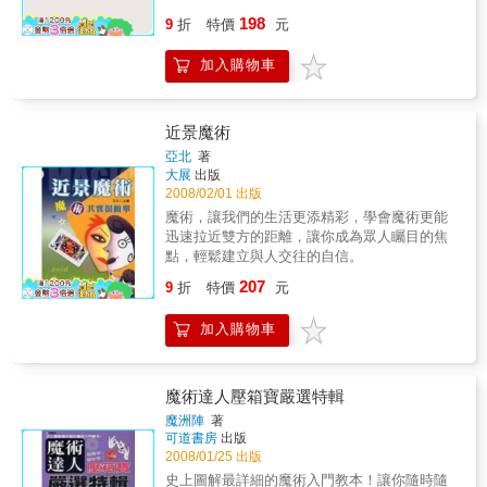
大魔競擔任固定評審的劉謙老師如何讓人見證
以至相當高明者均有，只要依序加以練習，即
198
奇蹟嗎？錯過這次機會將不再，千萬不可錯
9
折
特價
元
能精通其要訣，便可充分享受其樂趣。
過！1.消除陌生感 拉進彼此距離的魔術（小
姐，我們真的很有緣分，不信我變個魔術給你
加入購物車
看！雖然我們彼此不那麼熟悉，可是我卻知道
你很多的秘密喔…）這個章節將傳授你一些有
機會摸到心儀對象的小手或有肢體碰觸、眼神
近景魔術
交會的魔術，而這些最能打開話匣子、吸引冰
亞北
著
山美人注意的魔法，保證會讓她對你印象深
大展
出版
刻！2.增加好感 讓女生既驚又喜的魔術（小
2008/02/01 出版
姐，我們命中注定要在一起，月老早已把紅線
魔術，讓我們的生活更添精彩，學會魔術更能
綁在你我身上囉…）討好心儀的對象有個很重
迅速拉近雙方的距離，讓你成為眾人矚目的焦
要的技巧，那就是即使是請她吃顆糖，你也要
點，輕鬆建立與人交往的自信。
用魔術的方法變出來，那才叫「炫」啦！這裡
提供一些會讓女生們破涕為笑、忘掉煩惱的開
207
9
折
特價
元
懷魔術。3.屬於你的神秘感 讓女生捉摸不定甚
至崇拜你的魔術（這裡提供你擺脫宅男味，讓
加入購物車
你看上去就是那個帥翻了的型男魔術！）喔！
小姐，我們心靈相通，你想什麼我都猜得到
呢！不信只要我略施一些神奇的魔法，保證讓
女生們自動抱緊你，不敢東張西望，對你百分
魔術達人壓箱寶嚴選特輯
百Orz的魔術啦！
魔洲陣
著
可道書房
出版
2008/01/25 出版
史上圖解最詳細的魔術入門教本！讓你隨時隨