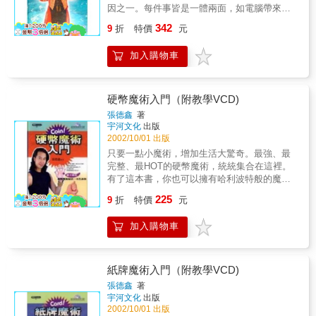
因之一。每件事皆是一體兩面，如電腦帶來生
活許多便利，但若沈溺於電玩和上網就會帶來
342
9
折
特價
元
許多負面影響，因此對於魔術有所誤解的朋友
在看完本書之後，希望能修正對魔術的誤解
加入購物車
外，也能為生活帶來歡樂與笑聲，這本書能讓
你成為最受歡迎的人物，是我三十多年侵淫於
魔術中最深切的期盼。
硬幣魔術入門（附教學VCD)
張德鑫
著
宇河文化
出版
2002/10/01 出版
只要一點小魔術，增加生活大驚奇。最強、最
完整、最HOT的硬幣魔術，統統集合在這裡。
有了這本書，你也可以擁有哈利波特般的魔
法，只要口袋裡的一枚小硬幣，你就有了神奇
225
9
折
特價
元
的魔法棒。全書彩色精美印刷，詳細分解動作
讓你輕鬆入門，加上教學VCD，學會硬幣魔術
加入購物車
非常EASY。
紙牌魔術入門（附教學VCD)
張德鑫
著
宇河文化
出版
2002/10/01 出版