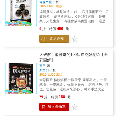
青森文化
出版
2022/06/10 出版
德州撲克，就是賭博？ 錯！ 它是學術研究、宗
教信仰； 是博奕運動，又是競技遊戲； 是職
業，又是生意； 有機會成為奧運項目， 還是好
多人的夢想！ 本書雲集十三位亞洲頂尖Poker
459
9
折
特價
元
牌手的獨家訪問、 可能改變你一生的十三個
Poker最高心法、 直擊戰勝自己高峰之戰、 解
貨到通知
構職業牌手致富之路。 由 International Poker
Academy 強勢打造亞洲撲克界天團， 贏取超
過港幣逾兩億獎金！ 香港第一個世界冠軍、 健
力士世界紀錄保持者、 香港撲克界運動員、 香
大破解！最神奇的100個撲克牌魔術【全
港撲克哲學家、 台灣撲克革命先鋒、 世界華人
彩圖解】
撲克最高點擊KOL&hellip;&hellip; 告訴你「賭
寧平
著
神」、「教主」原來真有其人！ 本書由11位香
新文創
出版
港牌手及2位台灣牌手的經歷結合而成，當中部
2019/11/06 出版
份受訪者走遍世界各地，大江南北。希望讀者
全彩圖片‧精妙解析‧一眼看穿 簡單易做， 一看
能夠透過每個故事了解到德州撲克這個運動和
就懂，一學就會， 保證不失敗， 讓牌消失、移
運動背後的精神，以及作為牌手背後的辛酸、
位、變花色，還能用來讀心， 神奇手法大公
經歷和成功過程。當中也有部份教學和成功的
開， 告訴你魔術師不說破的祕密 ★100種趣味
思維和心得，所以本書會盡量讓受訪者的說話
180
75
折
特價
元
撲克牌魔術 空手變牌、斷牌復原或讓排位移、
原汁原味保留，藉此讀者能夠從每位牌手的訪
消失、變花色，或是拿來讀心、做各種特異功
談中用不同角度思維切入牌手眼中的Poker世
加入購物車
能般的表演，包含各種趣味性、神祕感的撲克
界。 在過去多年，青年人都抱著熱誠投入
牌魔術表演。 ★圖文對照，手法精解 一個步驟
Poker世界之中，在成長的過程中走了很多冤枉