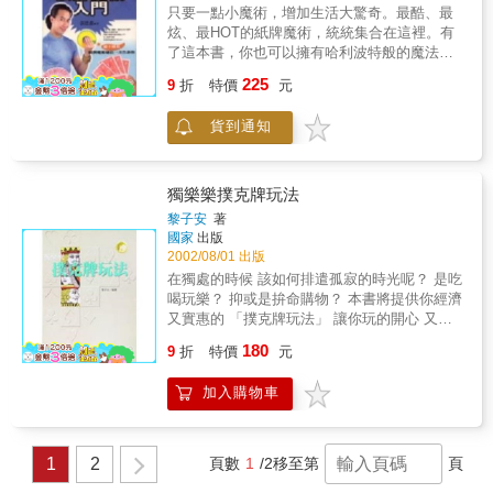
只要一點小魔術，增加生活大驚奇。最酷、最
炫、最HOT的紙牌魔術，統統集合在這裡。有
了這本書，你也可以擁有哈利波特般的魔法，
在許多場合成為眾人目光的焦點。全書彩色精
225
9
折
特價
元
美印刷，詳細分解動作讓你輕鬆入門，加上教
學VCD，學會紙牌魔術非常EASY。
貨到通知
獨樂樂撲克牌玩法
黎子安
著
國家
出版
2002/08/01 出版
在獨處的時候 該如何排遣孤寂的時光呢？ 是吃
喝玩樂？ 抑或是拚命購物？ 本書將提供你經濟
又實惠的 「撲克牌玩法」 讓你玩的開心 又可
增加大腦的靈活度 撲克牌的最大魅力在於 即使
180
9
折
特價
元
只有一個人 也能夠「獨樂樂」，消磨無聊的時
光 本書有鑑於此 特地收集了近百種的單人撲克
加入購物車
牌遊戲 以深入淺出的方式 解說各種玩法的精隨
遊戲難易適中，活潑有趣 相信本書會是你休閒
十的 忠實良伴
1
2
頁數
1
/2
移至第
頁