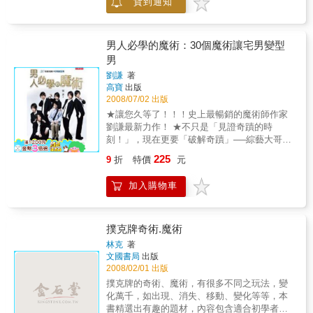
貨到通知
人，還是容易上鉤的人？◎京極夏?的《姑獲
鳥?夏》、島田?司的《占星術殺人事件》、竹
岡俊樹的《奧姆真理教事件完全解讀》、柯南?
道爾的《福爾摩斯探案全集》……這些著名的
男人必學的魔術：30個魔術讓宅男變型
作品中，隱藏了哪些跟騙術有關的訊息？ 日本
男
近距離魔術大師撥開障眼迷霧、破解神奇讀心
劉謙
著
術，不管是揭曉魔術師的遊戲公式、拆穿詐騙
高寶
出版
集團的慣用手法，或者透視神秘宗教的超能力
2008/07/02 出版
體驗，這本書都能提供最誠懇直接的解答只知
★讓您久等了！！！史上最暢銷的魔術師作家
道相信的人，連自己相信的是什麼都不知道。
劉謙最新力作！ ★不只是「見證奇蹟的時
──法國哲學家阿蘭（《宗教論》）“如果掌管國
刻！」，現在更要「破解奇蹟」──綜藝大哥大
家大事的政治人物是完全不會說謊的呆板老實
「大魔競」固定評審劉謙，親自帥氣教學！★
人、絲毫不懂騙人的技巧，那麼這個國家遲早
225
9
折
特價
元
張菲、洪都拉斯、黃品源、博神羅賓、李慧蘭
會滅亡！” 幾乎多數人都接過詐騙集團的電話，
專文推薦！★魔術甜心黃心琳跨刀現身演出！
或曾被老鼠會強迫推銷；更恐怖的是，包括宗
加入購物車
綜藝大哥大「大魔競」參賽者 江伯泉、許書
教騙局、超能力等神秘事件，我們的周遭充斥
維、范碩為，專文爆料學魔術的甘苦點滴！
著令人眼花撩亂的騙局。客觀分析起來，可以
★30個必學的魔術讓你吸引異性的目光！什
發現這些騙人的手法單純到不行；然而，只要
麼！以迷人的手法風靡無數觀眾，現在看來風
撲克牌奇術.魔術
條件齊全，你真的很容易被騙！日本近距離魔
度翩翩的魔術教主劉謙，其實也有段宅男歲
術大師Yuki Tomo以變魔術的巧妙手法為例，簡
林克
著
月？正是因為劉謙也有如此不堪回首的歲月，
文國書局
出版
要明白地解說了操弄人類心理的騙術機制。最
所以他為了造福無數宅宅，讓他們脫離孤單的
2008/02/01 出版
後，身為魔術師，作者也向讀者施展了一項終
歲月，以改造宅男為出發點揭露了30個魔術，
極魔術，打開書，自己做做實驗，你就能知道
撲克牌的奇術、魔術，有很多不同之玩法，變
將讓讀者獲益良多，學習這些有趣的手法來吸
所謂「超能力讀心術」有多神奇！
化萬千，如出現、消失、移動、變化等等，本
引別人的目光！想知道每週在「綜藝大哥大」
書精選出有趣的題材，內容包含適合初學者，