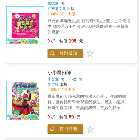
術！PART 2 》，劉謙首創利用隨手可得的小道
張德鑫
著
具，表演變幻莫測的魔術，引發讀者的熱烈迴
紅蕃薯文化
出版
響。這次《劉謙的魔法簽證》中，他決定將學
2006/03/01 出版
習魔術的過程用文字和照片記錄下來，讓讀者
只要你年滿五足歲 智商有60以上雙手正常使用
們更瞭解魔術的世界。 身為台灣最具知名
中 腦袋還沒有打死結600秒就能學會一種超炫
度的魔術師，劉謙除了經常參加重要的魔術比
的魔術
賽並獲得獎項之外，他也常受邀到世界各地的
198
魔術盛會表演，更主持過衛視中文台的魔術節
9
折
特價
元
目「魔星高照」。在這二十年的魔術生涯裡，
劉謙認識了許多魔術大師、知名藝人、電視節
貨到通知
目製作人、甚至是書迷影迷魔術迷，這些人對
他而言都非常重要，往往是新魔術點子的靈感
來源。在這本書裡，劉謙將這些重要的人事物
小小魔術師
全部呈現在讀者們面前，讓讀者隨著劉謙的足
李金冀
著 、
小魔
著
跡，學習魔術大師們的經典魔術手法、看藝人
文房社
出版
們怎麼學習魔術、以及他和粉絲們的絕妙互
2005/12/06 出版
動！
真正魔術大師私藏的祕法大公開， 詳細的圖
解，讓你輕鬆學會38種酷戲法。魔力小道具、
神奇的撲克牌、奇異的錢幣、玄妙的杯子、奇
妙的火柴盒、奧妙的繩子，使用身邊隨手可得
89
9
折
特價
元
的物品，變出令人驚呼的超炫魔術！漂浮的卡
片、紙牌變色、硬幣穿牌、消失的杯子、逃脫
貨到通知
的火柴盒、霸王卸甲神奇的魔術技巧一一被公
開。還有--還有魔術師的道具藏身解析喔！