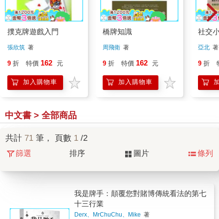
撲克牌遊戲入門
橋牌知識
社交
張欣筑
著
周飛衛
著
亞北
著
162
162
9
折
特價
元
9
折
特價
元
9
折
加入購物車
加入購物車
中文書 > 全部商品
共計
71
筆， 頁數
1
/2
篩選
排序
圖片
條列
我是牌手：顛覆您對賭博傳統看法的第七
十三行業
Derx、MrChuChu、Mike
著