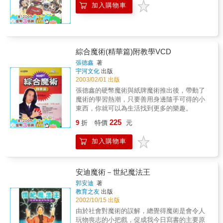
加入購物車
綜合魔術(精華篇)附教學VCD
張德鑫
著
宇河文化
出版
2003/02/01 出版
張德鑫的硬幣魔術與紙牌魔術推出後，帶動了
魔術的學習熱潮，只要善用身邊隨手可得的小
東西，你就可以為生活找到更多的樂趣。
225
9
折
特價
元
加入購物車
安迪魔術－世紀魔法王
郭安迪
著
教育之友
出版
2002/10/15 出版
由於社會對魔術的誤解，總覺得魔術是會令人
玩物喪志的小把戲，促成我今日寫書的主要原