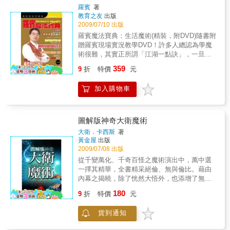
羅賓
著
教育之友
出版
2009/07/10 出版
羅賓魔法寶典：生活魔術(精裝，附DVD)隨書附
贈羅賓現場實況教學DVD！許多人總認為學魔
術很難，其實正所謂「江湖一點訣」，一旦將
原理徹底瞭解後，就會發現變魔術真的沒那麼
359
9
折
特價
元
難，只要把握訣竅多練習手法的熟練度，一個
簡單的魔術，再搭配生動有趣的台詞及肢體動
加入購物車
作，就是一段精彩的表演。知道魔術的秘密，
和知道怎麼表演魔術，完全是兩回事。透過
DVD，你可以學到羅賓表演時的口白，也看到
羅賓怎樣和觀眾互動，更可以學到羅賓的風趣
圖解版神奇大衛魔術
幽默，讓你的魔術表演生動又有趣，與眾不
大衛．卡西斯
著
同！戲法人人會變，巧妙各有不同，希望在
黃金屋
出版
DVD及圖文解說的雙攻之下，帶你一起進入不
2009/07/08 出版
可思議的魔法世界，你會發現不管在任何場
從千變萬化、千奇百怪之魔術演出中，萬中選
所，當你的手舉起來時，所有的目光都將隨著
一擇其精華，全書精采絕倫、無與倫比。藉由
你而移動，你將成為大家的偶像。
內幕之揭曉，除了恍然大悟外，也添增了無數
的智慧之累積。本書由成大日文系講師〝張
180
9
折
特價
元
貞〞鼎力翻譯而成。因其語文專業，減少了不
少猜測和隔閡。本書特色 暑假將到，本書
貨到通知
搶在此時出版，可做為眾多芸芸學子，選為課
外讀物，度過每一個有趣生動的日子。全書無