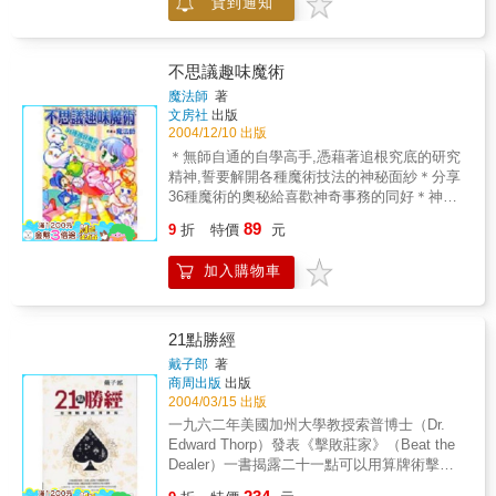
貨到通知
感，就像正站在主人翁身後，看他學習數牌、
跟著他觀察傳奇玩家的身體語言、以及玩家在
籌碼變少時仍然堅持到賭局的最後。即使我們
不見得熟悉他所提到的每一種牌戲，貝林仍然
不思議趣味魔術
能夠以生動的敘述，將撲克次文化中充斥的各
魔法師
著
類玩家、夢想家、騙徒、怪胎等描繪得活靈活
文房社
出版
現，好像這些人物就出現在我們的生活當中，
2004/12/10 出版
也讓我們如同置身在牌局之間、正在觀察身邊
＊無師自通的自學高手,憑藉著追根究底的研究
玩家的喊注。而如果讀者恰巧也是個撲克迷，
精神,誓要解開各種魔術技法的神秘面紗＊分享
閱讀《撲克之旅》，無非是與貝林分享了他精
36種魔術的奧秘給喜歡神奇事務的同好＊神奇
闢的觀察紀錄，想必在撲克牌桌上的心理戰術
的魔術,能為大家帶來樂趣,也能讓您成為大家眼
89
能夠更加精進！
9
折
特價
元
中的焦點,心中的人氣王﹗＊藉由魔術訓練您的
反應力&#65380;觀察力&#65380;記憶力…….＊
加入購物車
告訴您手指體操與撲克牌的秘訣,讓您的魔術技
巧更純熟﹗＊詳細&#65380;有趣的圖解,讓您一
窺魔術之謎﹗
21點勝經
戴子郎
著
商周出版
出版
2004/03/15 出版
一九六二年美國加州大學教授索普博士（Dr.
Edward Thorp）發表《擊敗莊家》（Beat the
Dealer）一書揭露二十一點可以用算牌術擊
敗。算牌客用算牌術分析二十一點洗牌前的資