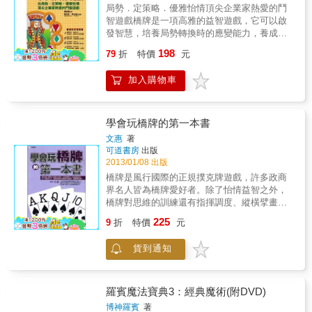
魔術能讓孩子懷抱著興趣去探索、學習、掌
局勢．定策略．優雅怡情頂尖企業家熱愛的鬥
握，然後花費心思創造出新的東西！
智遊戲橋牌是一項高雅的益智遊戲，它可以啟
發智慧，培養局勢轉換時的應變能力，養成判
斷力。所以投資專家巴菲特說：橋牌是最好的
198
79
折
特價
元
腦力運動，你每十分鐘就會看到新局面；五十
二張牌所牽引出的變化，會讓人團結合作，思
加入購物車
考最佳的防守之道。這項優雅的競技，也是世
界知名的企業家張忠謀、比爾蓋茲的最愛，從
牌理中謀求策略冷靜布局，屢屢打出王牌精彩
出招，也拉開了企業的格局。
學會玩橋牌的第一本書
文惠
著
可道書房
出版
2013/01/08 出版
橋牌是風行國際的正規撲克牌遊戲，許多政商
界名人皆為橋牌愛好者。除了怡情益智之外，
橋牌對思維的訓練還有指揮調度、縱橫擘畫的
面向。本書所傳授的橋牌知識係由基礎入手，
225
9
折
特價
元
讓欲學習橋牌者在易學易懂的過程中，盡快進
入趣味十足的橋牌遊戲世界。
貨到通知
羅賓魔法寶典3：經典魔術(附DVD)
博神羅賓
著