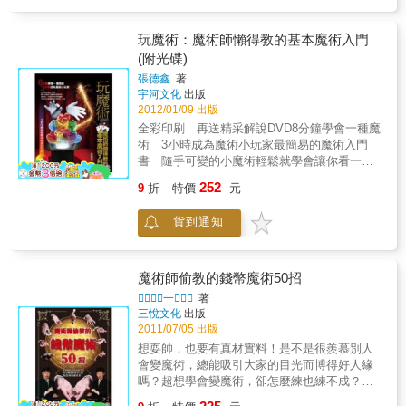
命、不可思議的控制、物質穿越物質、多位至
同時存在、復原、不傷害術、快速發生）6、心
理現象（預測、語言、透視、心電感應或意念
玩魔術：魔術師懶得教的基本魔術入門
轉移、催眠、默記）二十種魔術的基本效果1、
(附光碟)
產生（包括出現、創造和增加）2、消失（消
張德鑫
著
失、除去）3、易位（位至的改變）4、改變
宇河文化
出版
（質和形的改變）5、穿透（一個固體物穿過另
2012/01/09 出版
一個固體物）6、復原（將毀壞了的東西恢復原
全彩印刷 再送精采解說DVD8分鐘學會一種魔
狀）7、賦予生命（使無生命物自己會動）8、
術 3小時成為魔術小玩家最簡易的魔術入門
漂浮（改變其重力）9、吸引力（神奇的吸附
書 隨手可變的小魔術輕鬆就學會讓你看一次
力，也是改變動力，用另一相同物體來吸附）
就學會的簡易魔術 看完本書讓魔術成為你的
10、共同反應（操縱某一物體，而另一相同物
252
9
折
特價
元
第二專長只要你︰年滿5足歲智商56以上雙手正
體有同樣反應）11、不傷害術（傷害不能透入
常使用中腦袋沒有打死結眼睛可以看到蒼蠅飛
的）12、反自然現象（反常或畸形的人或動
貨到通知
你就可以︰480秒學會一種神奇魔術
物）13、使觀眾失敗（請觀眾上台照著做，結
果卻不一樣）14、控制力（用意志力控制無生
命物）15、辨識力（以視覺以外之感官辨識文
魔術師偷教的錢幣魔術50招
字或物體）16、讀心術（讀取對方心中所想）
17、思想傳送（將心中所想以非口述傳送給他
一
著
三悅文化
出版
人）18、預言（預測將要發生的事）19、超感
2011/07/05 出版
應力（就是俗稱的esp）
extrasensoryperception20、技巧（特殊訓練的
想耍帥，也要有真材實料！是不是很羨慕別人
效果）效果一產生一個人或者東西突然憑空產
會變魔術，總能吸引大家的目光而博得好人緣
生，而且讓人無法知道他是如何出現的。你可
嗎？超想學會變魔術，卻怎麼練也練不成？讓
能認為一系列效果中，沒有把包括如空手出香
夢想從「錢幣魔術」開始起飛吧！只需利用身