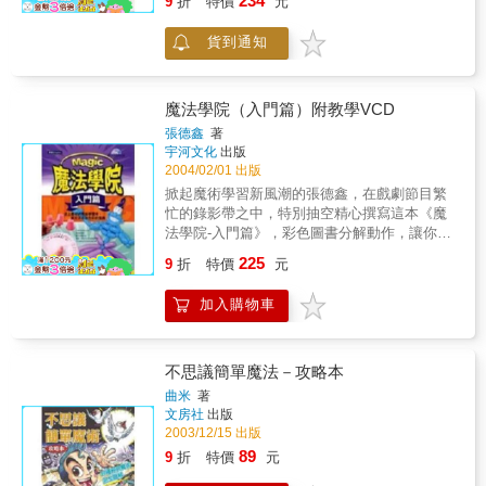
234
9
折
特價
元
訊找出投資機會。二十一點成為算牌客的投資
工具。 影響二十一點投資報酬的因素少，
貨到通知
而且單純（完全常態分配）。相對於複雜的股
市及期貨，二十一點是最簡單的投資。二十一
點又是一翻兩瞪眼的超短線投資，簡單、高報
酬、低風險，可以說是一項完美的投資。
魔法學院（入門篇）附教學VCD
作者從事二十一點投資十年，獲利逾百倍。華
張德鑫
著
人世界賭場少、賭規差，華人多不知二十一點
宇河文化
出版
之投資價值。本書希望能為不受凡俗觀念拘束
2004/02/01 出版
的人開啟一扇投資新門。讀者若不能或不願從
掀起魔術學習新風潮的張德鑫，在戲劇節目繁
事這項「另類」投資，也可以參考筆者的經驗
忙的錄影帶之中，特別抽空精心撰寫這本《魔
找尋不效率市場或市場內的機會。
法學院-入門篇》，彩色圖書分解動作，讓你輕
輕鬆鬆學會最弦人耳目的精彩魔術。只要你年
225
9
折
特價
元
滿五足歲、智商超過60、雙手活動自如，那
麼，你也可以成為魔術大師，可以擁有哈利波
加入購物車
特的魔法棒。
不思議簡單魔法－攻略本
曲米
著
文房社
出版
2003/12/15 出版
89
9
折
特價
元