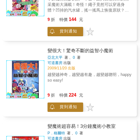
用更溫暖的創意顛覆我們的想像世界！
種情況，經過分析，我認為這樣太廣泛了，就
采魔術大滿載！奇怪！繩子竟然可以穿過身
像將全部的魔術保留劇目放到這個效果下一
體？凹掉的汽水罐，搖一搖馬上恢復原狀？什
樣。
麼？魔術要變得好，手指也要練得很柔軟？
144
9
折
特價
元
★31種魔術道具與表演完全圖解教學，一看就
會！★18個魔術小百科，了解魔術好玩的奧
貨到通知
祕！★4種基本練習，讓你的表演功力大晉級！
變很大！驚奇不斷的益智小魔術
亞北大平
著 、
0
著
可道書房
出版
2009/11/20 出版
越變越神奇，越變越有趣，越變越聰明，happy
so easy!
224
9
折
特價
元
貨到通知
變魔術超容易！3分鐘魔術小教室
P．格爾特
著 、
0
著
可道書房
出版