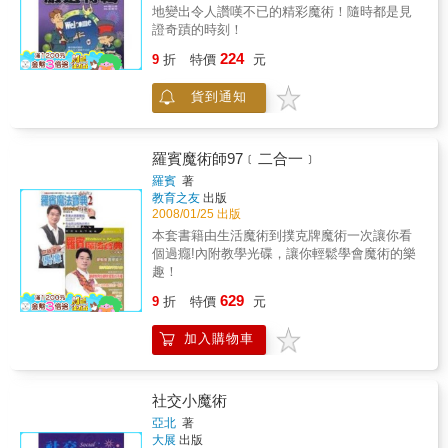
地變出令人讚嘆不已的精彩魔術！隨時都是見
證奇蹟的時刻！
224
9
折
特價
元
貨到通知
羅賓魔術師97﹝二合一﹞
羅賓
著
教育之友
出版
2008/01/25 出版
本套書籍由生活魔術到撲克牌魔術一次讓你看
個過癮!內附教學光碟，讓你輕鬆學會魔術的樂
趣！
629
9
折
特價
元
加入購物車
社交小魔術
亞北
著
大展
出版