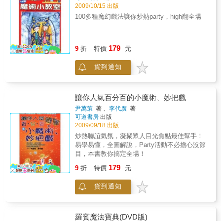
2009/10/15 出版
100多種魔幻戲法讓你炒熱party，high翻全場
179
9
折
特價
元
貨到通知
讓你人氣百分百的小魔術、妙把戲
尹萬策
著 、
李代廣
著
可道書房
出版
2009/09/18 出版
炒熱聯誼氣氛，凝聚眾人目光焦點最佳幫手！
易學易懂，全圖解說，Party活動不必擔心沒節
目，本書教你搞定全場！
179
9
折
特價
元
貨到通知
羅賓魔法寶典(DVD版)