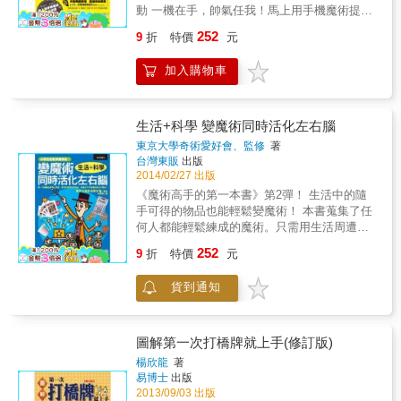
撲克牌有便宜，便於㩦帶，且效果眾多的好
動 一機在手，帥氣任我！馬上用手機魔術提升
處，真是一牌在手，變化無窮啊！」──台灣魔
好感度 粘立人、劉謙、羅賓 魔幻推薦 只要用
252
9
折
特價
元
術師聯盟會長 劉建隆 「撲克牌魔術是可以加
手機和平板電腦，就能隨時變出35種超強魔
強人際溝通及展現魅力的利器。」──魔法黑傑
術！ 手機相簿、計算機、免安裝網頁、QR
加入購物車
克 江聖堯 「撲克魔術容易呈現效果，為大家
Code、APP 甚至耳機線都能變身魔術道具！道
帶來驚喜和歡樂！」──魔神喬治 方坤祺 「撲
具費用= 0 低頭宅男Get Out！魔術型男才是王
克牌是魔術師的好朋友、 而這本書會讓你交到
道！ 聯誼、尾牙、搭訕、約會再也不求人 在這
更多朋友！」──喬克叔叔 范民豐
個人手一機的時代，你可有想過只要擁有一隻
生活+科學 變魔術同時活化左右腦
手機或平板電腦，就能隨時隨地表演科技魔
東京大學奇術愛好會、監修
著
術？魔術鬼才張正龍和李哲宇，首創多項前所
台灣東販
出版
未見的驚人手機及平板電腦魔術，經過無數次
2014/02/27 出版
演出考驗後所得出最佳的演繹方法，絕對實
《魔術高手的第一本書》第2彈！ 生活中的隨
用、效果驚人！並特別將許多魔術idea製作成
手可得的物品也能輕鬆變魔術！ 本書蒐集了任
網頁，讓你不用預先下載程式。 簡單好
何人都能輕鬆練成的魔術。只需用生活周遭隨
學、效果極佳且不需要複雜設定，只要你有智
手可得的道具，就能讓孩子們感到開心且驚呼
252
慧型手機或平板電腦，本書的魔術都能立刻上
9
折
特價
元
連連！吃過晚飯後全家團聚時、或是慶生會等
手！甚至可以直接利用朋友的手機及平板電腦
場合上露一手，讓小朋友們歡樂一下吧！就算
來場即席的個人魔術秀！ 超簡單科技魔法，讓
貨到通知
對大人來說不算什麼、看起來非常簡單的手
你瞬間吸引女孩目光，好感度、魅力值瞬間提
法，都還是能讓孩子們歡欣鼓舞。 魔術可以刺
升。 & & &
激孩童的好奇心，活化大腦。從「為什麼」的
驚訝中衍生出「這是怎麼回事」的疑問，進而
圖解第一次打橋牌就上手(修訂版)
培養探索精神。這是因為孩子們非常喜歡不可
楊欣龍
著
思議的事物。在層意義上，魔術也是種科學，
易博士
出版
現象與探究原因也可說是學問的一種吧！希望
2013/09/03 出版