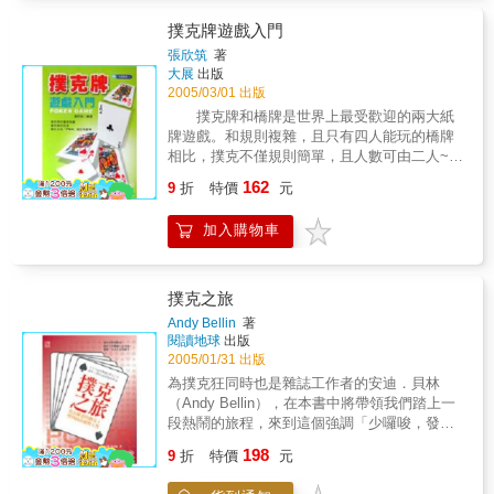
撲克牌遊戲入門
張欣筑
著
大展
出版
2005/03/01 出版
撲克牌和橋牌是世界上最受歡迎的兩大紙
牌遊戲。和規則複雜，且只有四人能玩的橋牌
相比，撲克不僅規則簡單，且人數可由二人~十
人左右不等，相當具有彈性。而且一旦被它的
162
9
折
特價
元
魅力所吸引，不論是誰都會沈迷其中，可以說
是既有趣又深奧。 不管是小孩或是職業賭
加入購物車
徒，只要熱衷於撲克牌遊戲當中，其他的事可
以一概不管。因此，撲克牌可以說是紙牌遊戲
中的王者，這樣說尚不為過。 本書當中，
我們針對想開始接觸撲克牌遊戲的人，從撲克
撲克之旅
牌遊戲的基本玩法開始作簡單明瞭的介紹。
Andy Bellin
著
閱讀地球
出版
2005/01/31 出版
為撲克狂同時也是雜誌工作者的安迪．貝林
（Andy Bellin），在本書中將帶領我們踏上一
段熱鬧的旅程，來到這個強調「少囉唆，發
牌！」的職業撲克世界裡。內文的場景從地下
198
9
折
特價
元
室的牌局到拉斯維加斯的「世界撲克大賽」，
我們能夠在字裡行間獲得撲克世界神奇的臨場