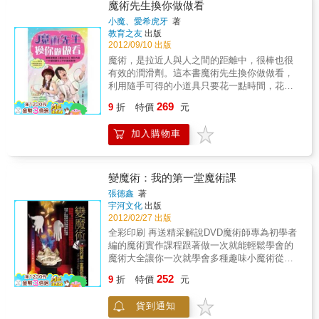
魔術先生換你做做看
小魔、愛希虎牙
著
教育之友
出版
2012/09/10 出版
魔術，是拉近人與人之間的距離中，很棒也很
有效的潤滑劑。這本書魔術先生換你做做看，
利用隨手可得的小道具只要花一點時間，花一
點心思，就可以讓歡笑時常伴隨你身邊。不必
269
9
折
特價
元
昂貴的道具、不需長時間反覆練習。和新朋友
不知道怎麼聊？和老朋友也聊到沒話題了嗎？
加入購物車
隨手可表演的小魔術快速增進你的人際關係，
透過這本書讓你和朋友的聚會再度充滿歡
樂！！不用煩惱你不會變，書裡面還有愛希虎
牙的真人示範唷！本書特色一、【魔術先生】
變魔術：我的第一堂魔術課
主持人小魔及宅男甜心愛希虎牙聯合著作。
張德鑫
著
二、有別於一般的魔術教學書，透過真人情境
宇河文化
出版
劇演示魔術效果，保證讓你笑翻天！三、將魔
2012/02/27 出版
術分為五大類：「馬上會」的簡易魔術、可利
全彩印刷 再送精采解說DVD魔術師專為初學者
用隨身小物的「馬上變」魔術、自己動手做的
編的魔術實作課程跟著做一次就能輕鬆學會的
「道具DIY」神奇魔術、千變萬化的「撲克牌」
魔術大全讓你一次就學會多種趣味小魔術從今
魔術、可以讓你「上台表演」的互動魔術。
天起你也可以成為魔術達人魔術技藝的分析1、
252
四、收錄34個有趣的魔術教學，包含清楚的步
9
折
特價
元
產生（從無到有）2、消失（從有到無）3、變
驟示範和重點提示，讓你輕鬆上手！
幻（從這樣到那樣）4、轉移（從這裡到那裡）
貨到通知
5、反自然規律（反重力、不可思議的有了生