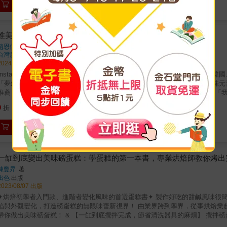
加入購物車
品嚐到烤得蓬鬆且入口即化的磅蛋糕。 & PART 2 &gt;&gt; 畫圈攪拌
用的日常甜點。 為了在想吃的時候能迅速烤好，因此設計成使用植物油即可輕
個， 是不論男女老幼，大家都會喜愛的滋味。 & 本書特色 & 1. 以基本的磅
步驟以內，內容簡單明瞭，不需閱讀大量文字。 3. 每個步驟皆標示攪拌次數，並附
唯美韓系鮮奶油蛋糕解構全書
薦給想先嘗試製作磅蛋糕、馬芬的人。很簡單就能成功。介紹了許多類型的口味，
趙恩伊
著
有好幾本關於磅蛋糕、杯子蛋糕的書，但這本書的作法非常簡單，讓我一翻開就想
台灣廣廈
出版
約10分鐘，就能放進烤箱，烤個20分鐘，就能享受新鮮出爐、美味蓬鬆的馬
2024/03/28 出版
太棒了！！ &
Instagram超過7萬人追蹤！ 甜點架式、某某法式甜點，雙主廚力推！ 紅遍
「夢幻韓系蛋糕」， 分層拆解鮮奶油夾層、抹面、擠花的製作祕訣， 用美味元素
推薦！── 「光靠這本書的鮮奶油和蛋糕，就足夠開一家迷人的甜點店！」 「我
的「JOY&rsquo;S KITCHEN工作室」， 向來以清新唯美的「韓系鮮奶
675
9
折
特價
元
年來，無論教學或販售，始終是甜點人心中的夢幻逸品！& 獨具特色的風格與製
在，JOY&rsquo;S KITCHEN將招牌的訂製款配方，不藏私集結成書， 
加入購物車
程」！ 全面圖解開心果柳橙蛋糕、番茄牛奶蛋糕、桑格利亞調酒蛋糕等人氣獨
關鍵， 用獨家研發的技巧，重新詮釋「蛋糕＋鮮奶油」的更多可能！ 讓視覺與味蕾的快樂都
度出書！風靡韓國甜點界的唯美風格鮮奶油蛋糕 本書作者趙恩伊，和Congm
美感獨幟一格，擅長以簡單的鮮奶油勾勒浪漫質感，餐飲出身的她，更懂得善
一缸到底變出美味磅蛋糕：學蛋糕的第一本書，專業烘焙師教你烤出
小黃瓜、南瓜、藍紋起司，都能組合出驚艷美味！ & 特色2. 分層拆解獨家配
陳豐昇
著
計學！全書將38款恩伊老師創立「JOY&rsquo;S KITCHEN」以來，
出色
出版
以照做，也可以自由組合出專屬訂製款，做出外面買不到的西瓜提拉米蘇杯子蛋糕
2023/08/07 出版
的蛋糕體！基本的工具材料，也能有截然不同口感 因為簡單，更需要講究！書中收錄五
✦烘焙初學者入門款、進階者變化風味的首選蛋糕書✦ 製作好吃的甜鹹風味很簡
要特殊模具，只用基本的糖、蛋、麵粉和風味食材，卻能透過改變打發程度、
餡與外觀變化，打造磅蛋糕的無限味蕾新視界！ 由業界跨到學界，從事烘焙業超過25
軟的戚風和手指餅乾，讓每一口都是超乎期待的美味。 & 特色4. 獨特的鮮奶
帶你做出美味磅蛋糕！ & 【一缸到底攪拌完成，節省清洗器具的麻煩】 攪拌
層，素雅清新的抹面，少許擠花裝飾點綴&hellip;&hellip;同樣是鮮奶油
攪打，就能完成各種風味麵糊。 & 【四種簡單食材，就能烤出濕潤鬆軟磅蛋糕