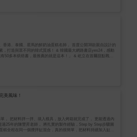
的「馬芬」 馬芬不僅可以作為早餐或點心，也是當肚子有點餓時會想大口享
鬆製作的食譜。 特色為口感鬆軟輕盈，讓人感覺可以一次吃下好幾
蛋糕、馬芬為基礎，搭配各種配料，變化不同口味。 2. 作法簡化至3
上麵糊狀態的照片，新手也能順利完成。 & 讀者好評 & 1. 推
我會一邊閱讀一邊思考下次要做什麼，非常開心。 & 2. 雖然我
動手製作。做出來的蛋糕也非常蓬鬆可口。 & 3. 只需要攪拌大
芬。特別是使用植物油類時，碗盤容易清洗，而且清爽又好吃，真的
韓國、香港、泰國、星馬的鮮奶油蛋糕名師， 首度公開38款親自設計的
，打造與眾不同的韓式質感！ & 韓國最大網路書店yes24，感動
有50多本烘焙書，最推薦的就是這本！」 & 屹立在首爾甜點戰區
油蛋糕」聞名。 豐富多層次的口感，獨到的風味，極簡的質感， 成立近十
作技巧，更讓她成為亞洲各國爭相邀課的指標性老師。 & 而現
完整公開38堂從蛋糕製作、風味搭配到裝飾設計的「鮮奶油蛋糕系列課
創甜點， 從零細說如何讓「蛋糕更蓬鬆」「鮮奶油更清爽」的好吃
a piece of cake！ & 本書特色 & 特色1. 韓國名師首
om鄭賀蠕同為韓國甜點裝飾指標，也是彼此的蛋糕老師！恩伊老師的
用食材風味堆疊，無論是大眾化的巧克力、草莓、牛奶，或是特殊的
完美風味！
方！從基礎到進階，自由應用的美味方程式 不只是配方，更是蛋糕設
最受學生、顧客喜愛的配方，逐一解構成蛋糕體、夾層、抹面、裝飾說明，可
、香草蘋果翻轉蛋糕、馬斯卡彭純白蛋糕！ & 特色3. 入口即化
種「JOY&rsquo;S KITCHEN」的招牌蛋糕體製法，不需
單， 把材料拌一拌、填入模具，放入烤箱就完成了， 更能透過內
順序，做出全蛋法、分蛋法、舒芙蕾法三種口感的海綿蛋糕，以及柔
年的陳豐昇老師， 將扎實的製作經驗，Step by Step步驟圖
油技法！從夾層、抹面到擠花裝飾的多層次變化 香濃不膩的特製夾
磅蛋糕全程在同一個攪拌缸混合，真的很簡單，把材料持續加入缸中
，也可以擁有多層次的風味與口感！恩伊老師將在本書中徹底傳授鮮奶油
】 製作磅蛋糕只需要麵粉、奶油、糖、蛋，就能做出無添加原味磅