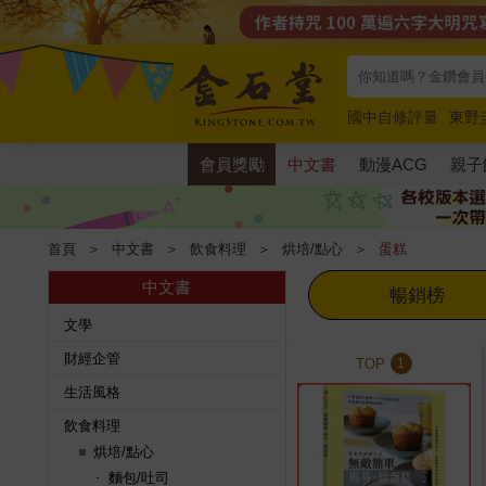
國中自修評量
東野
唯紅花綻放
奧德賽
會員獎勵
中文書
動漫ACG
親子
首頁
＞
中文書
＞
飲食料理
＞
烘培/點心
＞
蛋糕
中文書
暢銷榜
文學
財經企管
TOP
1
生活風格
飲食料理
烘培/點心
麵包/吐司