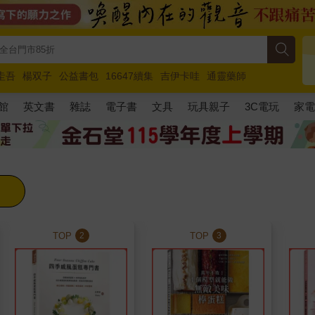
圭吾
楊双子
公益書包
16647續集
吉伊卡哇
通靈藥師
路邊攤新作
馬斯克
玩具總動員5
超慢跑
館
英文書
雜誌
電子書
文具
玩具親子
3C電玩
家
TOP
TOP
2
3