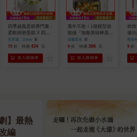
四季戚風蛋糕專門書：
萬年不敗！1個模型就
烘焙前
柔軟綿密蛋糕 X 四季
能做『無敵美味棒蛋
做出
更迭花草，結合戚風蛋
糕』從起司蛋糕、蜂蜜
呂昇達、Daisy
著
加藤里名
著
熊谷
糕與鮮奶油裝飾，探索
蛋糕 到水羊羹，洋菓
434
306
79
折
特價
元
9
折
特價
元
9
折
四季獨特風味
子、和菓子的完美配方
加入購物車
加入購物車
劇】最熱
改編