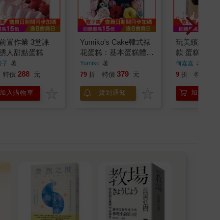
置作業 3堂課
Yumiko’s Cake韓式裱
玩美繽紛杯子
誘人甜點蛋糕
花蛋糕：基本蛋糕體×
款 蛋糕體變
擠花裝飾×組合技巧全
飾×翻糖技巧
裕子
著
Yumiko
著
何嘉嘉
著
圖解，初學者也能優雅
288
379
27
特價
元
79
折
特價
元
9
折
特價
上手
加入購物車
貨到通知
加入購物