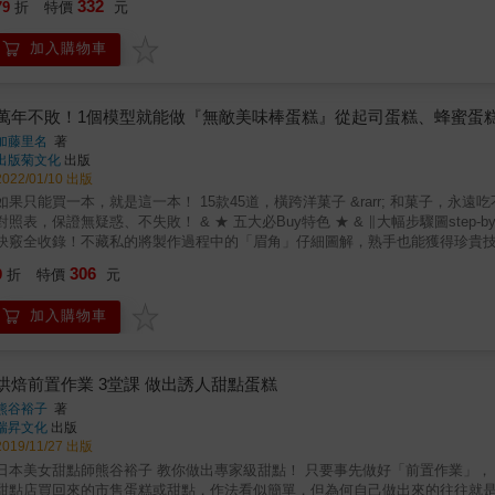
332
「好吃又好看」的祕訣，教你如何調整打發軟硬度，結合乳酪、水果、咖啡等風
79
折
特價
元
蛋糕。依據喜好搭配不同食材，變化更多風味，新手也能烤出鹹甜好滋味！ & 
5. 最清楚的細節掌握！重點式影片示範＋全步驟完整圖解教學 書中從烤蛋糕
&hellip;&hellip;等常見口味，不妨換換創意的鹹口味吧！富含膳食纖
明，並收錄重點工序的影片示範，讓你即使是第一次動手做，也能夠快速掌握成功
加入購物車
或是可以試試將蝦仁、花枝、吻仔魚，做成綜合海鮮的鹹口味！ & 【搭配不同
夠完美做出夢幻鮮奶油蛋糕，是每一位想成為蛋糕職人的夢想！讓這本寶典從
只要搭配各種形狀的模具，就能做出造型多變的磅蛋糕！不僅份量輕巧，吃起
限的可能都讓您一次學齊！」──甜點架式主廚 / Jasmine & 「蛋糕體＋鮮奶油
品味。 & ✦WHO需要這本書？ ▸第一次學蛋糕的新手 ▸喜歡口味口感多樣化 
KITCHEN」不藏私分享，如何從基礎烘焙材料，裝飾成唯美韓系鮮奶油蛋糕。烘焙愛好者
烘焙 & ◎本書為《完美磅蛋糕》（9786267065280）改版 & 本書特色 
萬年不敗！1個模型就能做『無敵美味棒蛋糕』從起司蛋糕、蜂蜜蛋
主廚 / Lai 賴怡君 &
用麵粉、糖、奶油、雞蛋，搭配不同食材組合成多樣化滋味。 ★每款磅蛋糕都
加藤里名
著
者不藏私製作分享：烤出糕體表面完美裂痕、提供磅蛋糕的保存方式等。 ★從
出版菊文化
出版
繽紛烘焙世界。 &
2022/01/10 出版
果只能買一本，就是這一本！ 15款45道，橫跨洋菓子 &rarr; 和菓子，永遠吃不膩的完美配方！ 不同尺寸模型的材料比例、攪拌次數與時間換算
表，保證無疑惑、不失敗！ & ★ 五大必Buy特色 ★ & ∥大幅步驟圖step-by-step完整解說所有製作重點，新手也能毫無疑問的完成製作。 ∥
訣竅全收錄！不藏私的將製作過程中的「眉角」仔細圖解，熟手也能獲得珍貴技巧！& & & & & & & & 
保證值得一試！ ∥收錄各種最受喜愛的糕點種類，照著做一整年都有吃不膩的點心。 ∥只要1個模型就能做，多變化的外觀，也不必擔心收納
306
9
折
特價
元
佔空間，永遠吃不膩的完美配方！ & 希望能讓大家瞭解磅蛋糕模的萬能性。磅蛋糕模能製作的不僅只是磅蛋糕而已。可以用來烘
焙一般需要專用模型製作的費南雪，也能用於水羊羮般的日式和菓子，冰淇淋
加入購物車
個，就能無窮變化出一年四季永遠吃不膩的各種點心，也不必擔心模型的收納問題。 & 本書以「潤澤口感」、「膨鬆柔軟」、「沈
「Q軟彈牙」這四大類來區分，介紹15個種類，經過無數次測試的完美配方，
能夠沒有疑惑的完成製作。用磅蛋糕模獨特形狀製作出的糕點，無論哪一種都
熱的季節也能享受冰涼的甜點，持續不斷地體驗製作的樂趣！ & ★ CAKE磅蛋糕 ★ CAKE &Agrave; L&rsquo;HUILE不使用奶油的磅蛋糕 ★
烘焙前置作業 3堂課 做出誘人甜點蛋糕
ANCIER費南雪 ★ SHORTCAKE海綿蛋糕 ★ KASUTERA長崎蛋糕 ★ PAIN VAPEUR蒸蛋糕 ★ CHEESECAKE起司蛋糕 ★ TERRINE DE
熊谷裕子
著
OCOLAT巧克力法式凍糕 ★ BROWNIE布朗尼 ★ CR&Egrave;ME CARAMEL焦糖布丁 ★ GEL&Eacute;E果凍 ★ MIZUYOKAN水羊羮 ★
瑞昇文化
出版
CAKE SAL&Eacute;鹹蛋
2019/11/27 出版
美女甜點師熊谷裕子 教你做出專家級甜點！ 只要事先做好「前置作業」， 自己在家做的蛋糕就能── 口感更好、味道更棒、香味更誘人！ 從
甜點店買回來的市售蛋糕或甜點，作法看似簡單，但為何自己做出來的往往就是覺得少了些什麼呢？ 事實上，甜