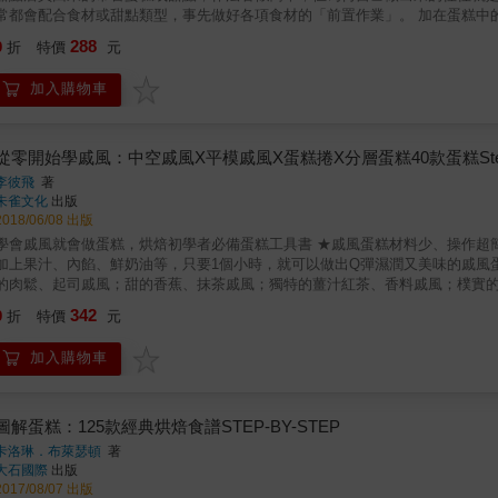
常都會配合食材或甜點類型，事先做好各項食材的「前置作業」。 加在蛋糕中的水果，會預先醃泡或事先熬煮，藉以增添風味或除去過多水分。
裝飾水果或慕斯的時候，也會運用一些技巧避免酥脆的塔皮變得濕軟。製作焦糖時
288
9
折
特價
元
技巧說穿了其實並不難，但卻會大大影響成品的風味與口感。本書將會分成三
食材水分以提升整體口感等面向，為大家提供各項實用的前置作業技巧，以及數道可以
加入購物車
製作甜塔、蛋糕這類甜點時，只要留意在事前花上一些工夫做準備，就能大幅提升整體的口感並增添食
，讓手作甜點變身成專家級味道吧！ ◇◆只要記住幾個前置作業的小技巧，就能做出專家級的好味道！◆◇ ★技巧一、增加水果風味 使用水果
的甜點，既多汁又散發著清爽的香氣。但是若直接將水分多、沒那麼酸的水果
紹可以運用哪些技巧，恰到好處地增添水果風味又營造出豐富層次感。 ★技巧二、增加焦糖咖啡風味 使用了焦糖、咖啡或紅茶的甜點，能夠讓人
從零開始學戚風：中空戚風X平模戚風X蛋糕捲X分層蛋糕40款蛋糕Step 
享受到香氣和苦味結合的深層大人味。要做出這種味道，材料的組合和味道的
李彼飛
著
第二章會為您介紹可以運用那些技巧在不同的組合中調整，展現出大人的味道。 ★技巧三、控制水分增加口感 包有奶油餡的派或是水果塔，都
朱雀文化
出版
能享受到酥鬆口感的甜點，但是當鮮奶油或水果的水分過多時，就會讓口感變
2018/06/08 出版
只要事先花費一小番工夫，就能確保美味並提升成品的完成度。
會戚風就會做蛋糕，烘焙初學者必備蛋糕工具書 ★戚風蛋糕材料少、操作超簡單★ 想要簡單吃，只要5～6種隨手可得的材料；想要吃豐富，再
加上果汁、內餡、鮮奶油等，只要1個小時，就可以做出Q彈濕潤又美味的戚風蛋糕！ ★戚風蛋糕口味多變、鹹甜都好吃★ 各式口味戚
的肉鬆、起司戚風；甜的香蕉、抹茶戚風；獨特的薑汁紅茶、香料戚風；樸實
hellip;&hellip;，40款美味統統在這裡！ ★戚風蛋糕造型多變、美味無限★ 中空模、平模、深烤盤等各式烤模，做出中空戚風、圓型戚風、平盤
342
9
折
特價
元
蛋糕及蛋糕捲等各種造型蛋糕，一種戚風體，40款或圓或平或捲的戚風美味！ 戚風蛋糕是坊間最常見的手作蛋糕之一，不論是簡單的裸蛋糕，還
是加了些許鮮奶油，甚至是加上新鮮水果、擠花等華麗裝飾，就是自用或送禮皆可的美味蛋糕。 本書從基礎戚風蛋糕教學，清楚的
加入購物車
驟，教會讀者做出成功的原味戚風，再逐步變化口味與裝飾，做出40款好看又美味的戚風蛋糕，
書中還將戚風蛋糕常見的失敗原因大解密，規劃出「戚風蛋糕 NG 為什麼？」
內餡，同時附上「實作原味基礎戚風影片」，讓讀者在製作「40款美味蛋糕」時更
 +搞懂NG理由 ＝40款戚風從零學到100分！ ★戚風蛋糕 NG 為什麼？★ 對於常見的失敗原因大解密，徹底解開讀者長久做戚風被
圖解蛋糕：125款經典烘焙食譜STEP-BY-STEP
問題。 ★30 則精心提點戚風蛋糕QA★ 做戚風有什麼祕訣與撇步？想要自行設計戚風配方怎麼做？常見的戚風製作盲點大公開，全部解
卡洛琳．布萊瑟頓
著
蛋糕送禮自用兩相宜★ 超好用的戚風蛋糕體，是做蛋糕的基本工，利用中空模、平模、深烤盤等各式烤模，製作出本書多款蛋
大石國際
出版
糕，不僅自用吃不膩，送禮更是有面子！
2017/08/07 出版