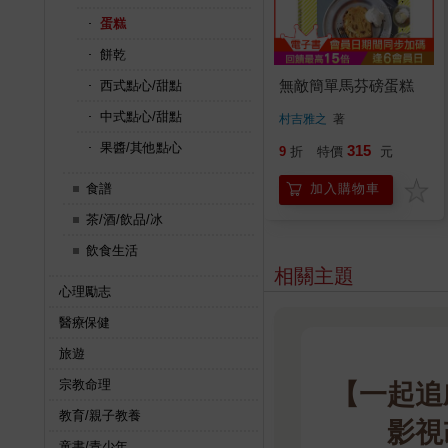
蛋糕
餅乾
無敵簡單馬芬磅蛋糕
西式點心/甜點
中式點心/甜點
村吉雅之
著
果醬/其他點心
315
9
折
特價
元
食譜
加入購物車
茶/酒/飲品/冰
飲食生活
相關主題
心理勵志
醫療保健
旅遊
宗教命理
【一起追
教育/親子教養
影視
童書/青少年