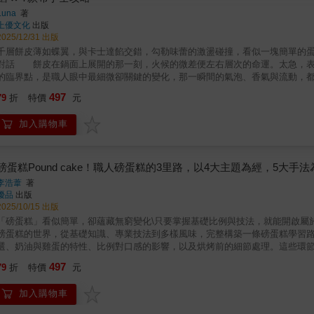
Luna
著
上優文化
出版
2025/12/31 出版
千層餅皮薄如蝶翼，與卡士達餡交錯，勾勒味蕾的激盪碰撞，看似一塊簡單的
對話 餅皮在鍋面上展開的那一刻，火候的微差便左右層次的命運。太急，表
的臨界點，是職人眼中最細微卻關鍵的變化，那一瞬間的氣泡、香氣與流動，
次塗抹、堆疊與收邊，都讓時間在甜點上留下痕跡。這不只是甜點，也是一種節
497
79
折
特價
元
解/16 款千層蛋糕 ✖ 12 種風味餅皮 ✖ 20 種美味內餡 ✖ 7 款布丁全
解甜點工作室、千層蛋糕、布丁的完整知識▍Part 1｜熱愛甜點的心，值得
加入購物車
整理自己的想法。無論是想開工作室、想接單，或只是單純喜歡親手做出一道
品牌定位、風格建立、客群理解等基礎概念，也分享工作室與甜點店、預訂制
談到許多創作者都曾面臨的狀態：疲累、失去靈感、迷惘與不安。▍Part 2
緻，每一層都像在練習與時間好好相處。本章以細膩而實用的方式，拆解可麗
磅蛋糕Pound cake！職人磅蛋糕的3里路，以4大主題為經，5大手
定型的技巧。透過圖解與配方設定，希望讓讀者在家也能安心練習，並在一次次
李浩葦
著
一款都有其獨特靈感與情感記憶，讀者不僅能學到技法，也能從風味中感受到季節
優品
出版
點 希望把「滑嫩、光滑無氣孔」的穩定配方交給讀者。從焦糖的香氣，到水
2025/10/15 出版
掌握小小關鍵，就能做得很好」的信心。 本書以技法拆解清楚、圖解易懂、
「磅蛋糕」看似簡單，卻蘊藏無窮變化\只要掌握基礎比例與技法，就能開啟屬
從創業思維、千層蛋糕、布丁到產品延伸，本書能協助你從「會做甜點」邁向
磅蛋糕的世界，從基礎知識、專業技法到多樣風味，完整構築一條磅蛋糕學習路。
色．特色1！職人級千層技法全圖解 從餅皮、餡料到堆疊技巧，Step by s
選、奶油與雞蛋的特性、比例對口感的影響，以及烘烤前的細節處理。這些環節決
香、巧克力應有盡有，完整教學不藏私。．特色3！餡料與麵糊原理超清楚 不
第二里路進入磅蛋糕的核心技法。完整介紹書中使用的五種製作法：❶糖油法、
497
敗。．特色4！布丁完整攻略 基礎原理 × 7 種風味 × 包裝設計，自用送
79
折
特價
元
上重點解析，幫助讀者理解材料與步驟的關聯，並能靈活運用在不同口味與需求的蛋
程、訂單管理，產品好吃也好賣。
配方，涵蓋茶香、巧克力、堅果，到清新的檸檬與莓果、濃郁的地瓜與南瓜，
加入購物車
與穩定，讓讀者能放心實作，並在其中找到屬於自己的喜愛組合。書末附錄更
蛋糕」，而是一部完整的甜點靈感寶庫。無論你是烘焙初學者，還是已經愛上