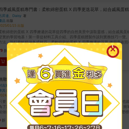
里路 × 四大風味主題 × 以五大技法製作職人精選49款磅蛋糕，再加碼收錄
特色｜以里程為概念，陪伴讀者從第一步走向進階．完整學習路徑分為三大里
四季戚風蛋糕專門書：柔軟綿密蛋糕 X 四季更迭花草，結合戚風蛋
小技巧從糖油比例影響、折疊烘焙紙入模到保存方式，實用祕訣一次公開，讓
呂昇達、Daisy
著
法、蛋白霜法、熱油法、液態油法，解析不同操作對蛋糕組織與口感的影響，
優品
出版
糕、❷以水果風味為主的磅蛋糕、❸以根莖類植物提升風味的磅蛋糕、❹鹹食
2025/01/15 出版
柔軟綿密的蛋糕 X 四季嬗遞的花草從四季的自然美景中汲取靈感，結合戚風
堅實的學習地基！第一章從材料工具介紹、四季蛋糕體製作談到實務技巧一覽
方法，與打發鮮奶油各式技巧。柔軟綿密的蛋糕 X 四季嬗遞的花草 後四章依
季節特色的裝飾技巧及創意靈感。例如：春季收錄以鮮花為主題的蛋糕，細緻
434
79
折
特價
元
品；夏季則強調清涼感和色彩繽紛的水果裝飾，教你如何用多汁的莓果和熱帶
用&材料標示，詳細介紹每顆蛋糕所需的必備工具、材料以及應用技巧。無論是
加入購物車
有圖文並茂的指導，輕鬆掌握蛋糕裝飾的核心技藝。四季流轉，體驗四時之美
下的金黃盛宴。秋日的焙茶與柚子，低調卻深情；冬日的黑森林與莓果蛋糕，
盛宴。希望這本書帶給讀者的不僅僅是技術上的指引，更是一場藝術的旅程。
相信，每一次投入的時間與心意，都會在成品中閃耀光芒。四季流轉，甜點如
無敵簡單馬芬磅蛋糕
村吉雅之
著
睿其
出版
2024/04/24 出版
只要「畫圓」攪拌即可！ 不敢相信的簡單&times;不可思議的輕鬆， 零基礎
為了讓大家在家也能輕鬆製作這些點心， 作者經過反覆試作，得出了兼具「簡單
能做出各種口味的磅蛋糕與馬芬！ 全部的作法皆簡化至3個步驟以內，並清楚
跟著做！ & 這種只需要畫圈攪拌的簡單食譜， 除了讓至今從未製作過甜點的
315
9
折
特價
元
手作點心的樂趣和美味吧！ & PART 1 &gt;&gt; 畫圈攪拌的「磅蛋糕」
必備的訣竅，例如材料的添加方式及攪拌方法等等，& 只需要遵守本書的製作