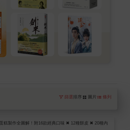
篩選
排序
圖片
條列
作全圖解！附16款經典口味 ✖ 12種餅皮 ✖ 20種內