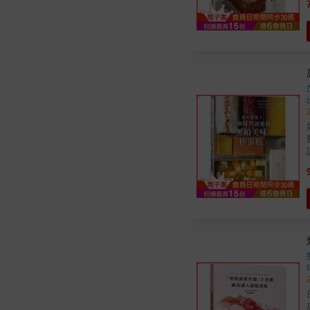
如
對照
方，
問題。 模型不
暖
FIN
CH
日本