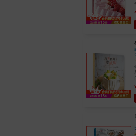
巧
學
&
特色】 讀通QA
氣瘋的
惑！ ★40 款美味