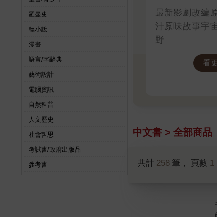
最新影劇改編
羅曼史
汁原味故事宇
輕小說
野
漫畫
語言/字辭典
看
藝術設計
電腦資訊
自然科普
人文歷史
中文書 > 全部商品
社會哲思
考試書/政府出版品
共計
258
筆， 頁數
1
參考書