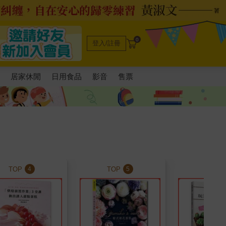
0
登入/註冊
電
居家休閒
日用食品
影音
售票
TOP
TOP
TOP
4
5