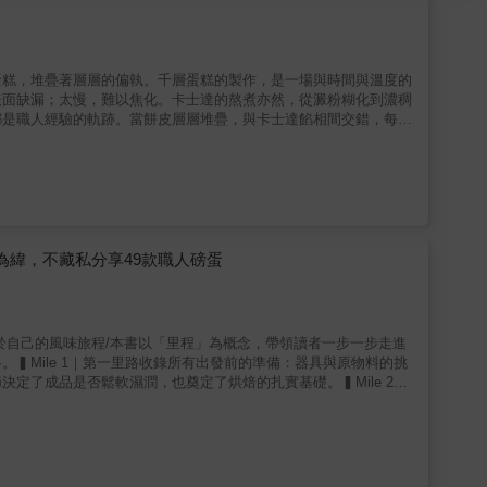
蛋糕，堆疊著層層的偏執。千層蛋糕的製作，是一場與時間與溫度的
面缺漏；太慢，難以焦化。卡士達的熬煮亦然，從澱粉糊化到濃稠
都是職人經驗的軌跡。當餅皮層層堆疊，與卡士達餡相間交錯，每一
奏的訓練——懂得等待，也懂得收放。\職人級千層蛋糕製作全圖
攻略全書共三大章節，從甜點創作到品牌經營，以清楚的架構帶領讀者深入理
被好好保護 從最根本的「為什麼開始做甜點」出發，帶著讀者重新
作品，都能在這一章找到安頓初心的方向。本章以溫和的方式，介紹
模式之間的差異，讓讀者能在選擇路徑時更踏實、更篤定。同時，也
｜帶領讀者走進千層蛋糕的核心工序 餅皮薄如蝶翼、餡料柔滑細
餅皮、卡士達、果餡與慕斯的製作原理，並一步步示範堆疊、塗抹與
法為緯，不藏私分享49款職人磅蛋
成功中建立自己的甜點節奏。 完整收錄的 16 款千層口味，每
、香氣與故事。▍Part 3｜布丁是一種單純卻需要耐心的甜
浴與低溫烘烤的差異，再到七款風味布丁的延伸，找回「原來只要
風味組合完整為主要特色，讓讀者能依步驟操作、逐步累積手感。
於自己的風味旅程/本書以「里程」為概念，帶領讀者一步一步走進
「能創作甜點」，並進一步打造屬於自己的風格與品牌。▍本書特
▍Mile 1｜第一里路收錄所有出發前的準備：器具與原物料的挑
tep細膩拆解千層奧秘。．特色2！十六款創意千層一次收錄 茶香、果
定了成品是否鬆軟濕潤，也奠定了烘焙的扎實基礎。▍Mile 2｜
只照著做，更讓你理解步驟背後的原理，了解為何成功為何失
❷粉油法、❸蛋白霜法、❹熱油法與❺液態油法。每一種技法都附
禮兩相宜。．特色5！適合烘焙創業者的實用指南 品牌定位、工作室流
糕中。▍Mile 3｜第三里路最令人期待的風味篇章！收錄49款
甚至突破框架的鹹食磅蛋糕。每一款食譜都經過反覆測試，兼具美味
收錄咕咕霍夫、費南雪、瑪德蓮等常溫蛋糕，讓這本書不僅止於「磅
甜點的進階玩家，都能在這三里路收穫知識、技術與樂趣。全書共三