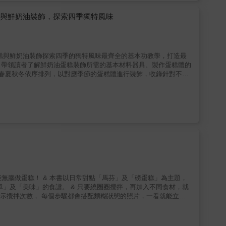
6款常溫蛋糕！帶你從入門到創意，走出專屬於你的磅蛋糕之路▍本書
程，從基礎知識、五大技法到各式風味，有系統學習磅蛋糕。．貼心
糕與鮮奶油裝飾，探索四季獨特風味
新手不再失敗，老手更能進階。．五大製作技法全收錄糖油法、粉油
幫助讀者真正理解為什麼。．四大主題磅蛋糕❶職人精選風味磅蛋
磅蛋糕，每款蛋糕皆有對應技法標示，甜點之路不迷惘。
蛋糕與鮮奶油裝飾探索四季的獨特風味最齊全的基本功教學，打造最
。帶領讀者了解鮮奶油蛋糕裝飾所需的基本材料器具、製作蛋糕體的
照春夏秋冬依序排列，以對應季節的蛋糕體進行裝飾，收錄針對不同
描繪了如何利用新鮮的食用花卉與季節水果，打造充滿春意的蛋糕作
水果，製作出令人耳目一新的蛋糕造型。書中包含大量清楚的工具選
精緻的巧克力飾片製作，還是精巧的鮮奶油抹面，每一個步驟都配
春日的櫻花慕斯像一抹晨曦，清新而優雅；初夏的芒果蜂蜜則是陽光
則是濃烈而溫暖的擁抱。甜點的創作不僅是味覺的探索，更是感官的
無論是你為了家人製作節日蛋糕，還是為了自己嘗試新的創意，都請
詩，我願意用這些作品，與你／妳分享我眼中最美的時光。
也能無腦做蛋糕！ & 本書以日常甜點「馬芬」及「磅蛋糕」為主題，
」及「美味」的食譜。 & 只要繞圈圈攪拌，再加入不同食材，就
標示攪拌次數， 每個步驟都會搭配麵糊狀態的照片，一看就能立刻
人感到安心， 也會讓熟練於製作甜點的人覺得新奇。 大家一起享受
 磅蛋糕看似簡單，實際上是非常容易失敗的點心。 為了做得好吃，有許多
重點，按照食譜畫圈攪拌，再送進烤箱。 不論嘗試幾次，隨時都能