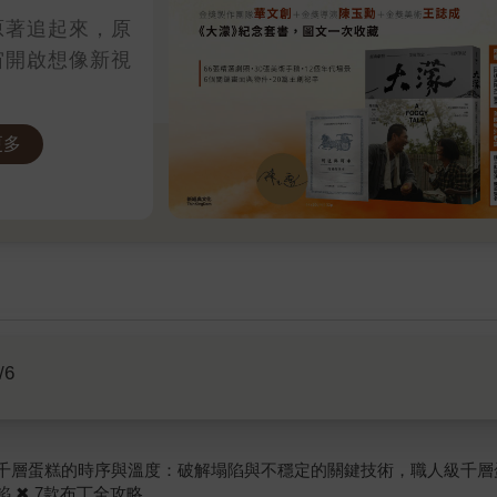
原著追起來，原
宙開啟想像新視
更多
/6
千層蛋糕的時序與溫度：破解塌陷與不穩定的關鍵技術，職人級千層蛋糕製
餡 ✖ 7款布丁全攻略