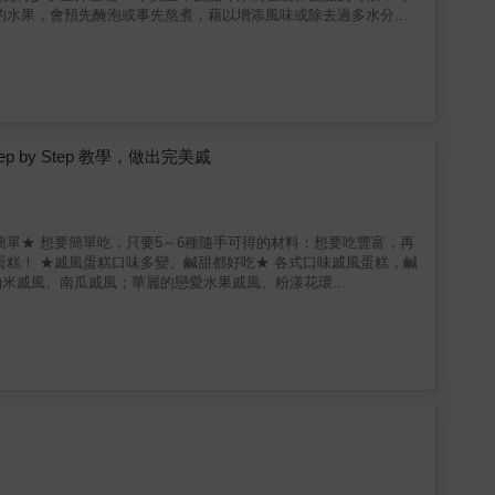
，也會考量食材之間的組合，配合甜點的口味改變焦度。 這些
大項目，針對增添水果風味的技巧、增添焦糖咖啡風味的訣竅、增減
讓大家加以運用這些技巧的美味蛋糕食譜！ 當我們在家裡
材風味。 讓我們一起來學習事前準備的技
加入甜點時，容易讓人覺得味道淡薄，缺乏記憶點。第一章將為您介
by Step 教學，做出完美戚
平衡是十分重要的。焦糖焦度的掌握、咖啡或紅茶濃度的調整等等，
是
得濕軟，減損美味程度。第三章將為大家介紹幾項降低水分的技巧。
風蛋糕，鹹
的米戚風、南瓜戚風；華麗的戀愛水果戚風、粉漾花環
step by step步
是蛋糕控必會的甜點。 除了各式戚風蛋糕介紹，
，並提供近「30則的戚風常見QA總整理」及多款搭配蛋糕最好用的
加得心應手，成功做出完美戚風，讓你晉升蛋糕達人！ 【本書