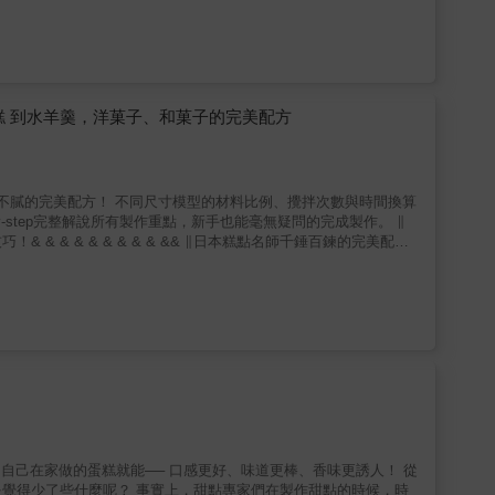
味材料，做出「從沒想過可以這麼好吃」的美味鮮奶油！ & 特色
【驚喜創意組合與味道，等你來品嚐】 吃膩香蕉、草莓、核果
、打發鮮奶油、製作餡料、組裝、裝飾，所有動作都有詳細的圖文說
維及促進腸道健康的地瓜口味；結合宜蘭名產鴨賞搭配香蒜，散發濃郁蒜香；
路徑，用更快的方式迅速上手！ & 甜點職人，誠摯推薦 & 「能
模具，做出可愛多樣化的磅蛋糕】 市售磅蛋糕大部分是長條型，但
最經典的鮮奶油草莓蛋糕開始教起，到創新的口味組合，各種創意無
來更沒有負擔，可愛的造型，也適合將這份手工心意，送給親友一起
」可說是「甜點」的基調。 由韓國首爾的「JOY&rsquo;S
▸不喜歡清洗太多器具 ▸自享送禮最佳良伴糕點 ▸適合全家親子同樂做
們，不可錯過！──Quelques Patisseries 某某法式甜點
& ★一缸到底攪拌過程，烘焙變簡單，做出各種鬆潤可口的磅蛋糕。 ★運
糕 到水羊羹，洋菓子、和菓子的完美配方
有詳細圖解，以及剖面解析蛋糕體，解決你的烘焙疑難雜症。 ★作
初階的原味磅蛋糕，到使用多元甜味鹹味、節慶磅蛋糕，輕鬆跨入
& && ∥日本糕點名師千錘百鍊的完美配
蛋糕或是果凍等冰涼甜點。輕巧簡便容易保存的磅蛋糕模，只要有一
甸紮實」、
更附上不同尺寸模型的材料比例、攪拌次數與時間換算對照表，保證
美味得令人欣喜，愛不釋手。希望大家不僅在寒冷季節烘烤點心，在
糕 ★ GALETTE BRETONNE布列塔尼酥餅 ★ ICE CREAM CAKE冰淇淋蛋糕
點專家們在製作甜點的時候，時