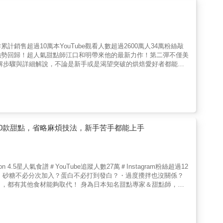
計銷售超過10萬本YouTube觀看人數超過2600萬人34萬粉絲敲
強勢回歸！超人氣甜點師江口和明帶來他的最新力作！第二彈不僅美
解步驟與詳細解說，不論是新手或是渴望突破的烘焙愛好者都能做
變成驚喜不斷的創作冒險！❤《超驚豔！美味甜點神技法》的訣竅製
手握盆)一點一點將攪拌盆往自己轉的同時，用橡膠刮刀從盆底將麵
成功製作甜點的訣竅。尤其是將低筋麵粉、高筋麵粉等粉類加入液體
倒回麵糊要將牛奶等液體跟麵糊混合時，可以先撈取部分麵糊加入，
是）混合後，液體就不會沉到麵糊底部，攪拌起來會更順利也更均
式蛋糕」✓ 零揉麵！超簡單！「手撕巧克力麵包」✓ 極蓬鬆！入口
酥脆塔皮草莓塔」✓10分鐘完成！「入口即化法式吐司」✓起司抹
0款甜點，省略麻煩技法，新手苦手都能上手
材料份量時，就覺得有本實體書應該會方便很多，於是就買了！這本
為步驟簡單、講解又清楚。而且書裡的照片都超美，光是用看的就覺
廚所有的甜點書，所以這本當然也入手了！這次書中首次收錄了麵包食
味。*****作為一本食譜書，這本書的照片非常豐富，對於理解步
5星人氣食譜＃YouTube追蹤人數27萬＃Instagram粉絲超過12
索引，這些細節都顯得非常貼心。❤本書特色1.專為新手設計，零
 ・砂糖不必分次加入？蛋白不必打到發白？・過度攪拌也沒關係？
手，享受烘焙的成就感。3.激發進階者的靈感，突破技術與想像
，都有其他食材能夠取代！ 身為日本知名甜點專家＆甜點師，江
與美學視野。5.每一道甜點都藏著驚喜——可能是外型的顛覆，或
本「沒必要的多餘步驟」。只要省略這些複雜繁瑣的程序，就能將失
X 50種美味饗宴 新手也不用害怕失敗，苦手也會狂讚超簡單！ ・
、塔派、馬卡龍、餅乾、佛羅倫丁⋯⋯・布朗尼、司康、可麗露、布
茶搭配的餅乾點心，還是炎炎夏日必備的創意冰淇淋，都能靠自己