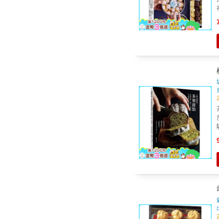
茶
驗讓
＜抹茶
油
的華
豔好滋味