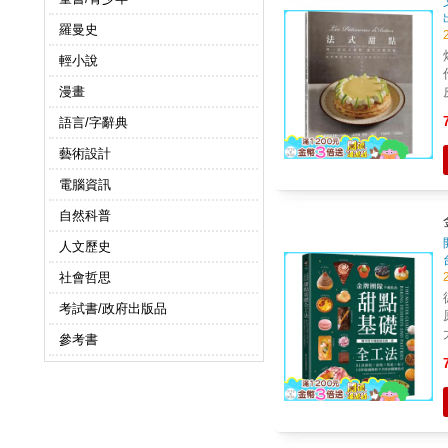
羅曼史
烤
輕小說
皮，
漫畫
層
語言/字辭典
芙
更是入
藝術設計
糕、
電腦資訊
自然科普
人文歷史
社會哲思
考試書/政府出版品
參考書