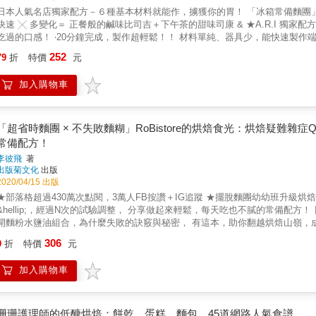
本人氣名店獨家配方－６種基本材料就能作，擄獲你的胃！ 「冰箱常備麵團」&rarr;「快速烘烤」&rarr;「冷凍保存」&rarr;隨時享用！ 簡單 ╳
速 ╳ 多變化＝ 正餐般的鹹味比司吉＋下午茶的甜味司康 & ★A.R.I 獨家配方的５大特色 ★ ‧外酥脆內濕潤，無敵美味！ 獨家配方，顛覆你至今
感！ ‧20分鐘完成，製作超輕鬆！！ 材料單純、器具少，能快速製作端上桌！ ‧甜／鹹多變化 不只是抹上果醬的甜口味，還有能當作正餐
比司吉！ ‧可以烤好冷凍保存！ 冷凍的甜／鹹司康比司吉隨時都能取出回烤上桌。 ‧麵團冷藏常備好省力 有空暇的時間拌好麵團冷藏，隨時
252
79
折
特價
元
／鹹獨家配方，吃不膩的絕妙風味！ & 英國人稱作司康Scones；美國人叫它比司吉Biscuits。作者森岡 梨在東京青山所經營的人氣糕
餅店「A.R.I」，五年來提供各種甜鹹的點心，包括本書中的司康比司吉。不
加入購物車
吃甜食的客人輕鬆品嚐，如同正餐般的鹹味比司吉。其中的豐富與變化，絕對超出你的想像！ & 司康與比司吉，可以透
作法之後，請盡情享受現烤現吃的樂趣。晚上有閒暇的時候，把粉類、奶油材
形，在等待咖啡煮好的短時間裡，剛好可以出爐。不但可以成為特別的早餐，作為佐餐的搭配
不會失敗！ & 本書中，有非常詳細的圖解步驟及做法，只要手邊有低筋麵粉、奶油、牛奶、細砂糖、鹽、泡打粉這6種材料，就能夠隨時快
「超省時麵團 × 不失敗麵糊」RoBistore的烘焙食光：烘焙疑難雜
出各種司康 比司吉。 & 內容更細分為： ∥添加牛奶、雞蛋、鮮奶油的3種司康麵團 ∥添加牛奶的比司吉：藍莓司康、巧克力豆比司吉、細香
常備配方！
芝麻比司吉、切達起司比司吉&hellip; ∥添加雞蛋的司康（比司吉）：杏桃乾與杏仁片司康、帕梅善起司比司吉、培根洋蔥比司吉&hellip; ∥添加
李彼飛
著
鮮奶油的司康（比司吉）：起司片司康、黑橄欖鯷魚比司吉、香草比司吉、無花果乾與綜合胡椒粒比司吉&he
出版菊文化
出版
個月甜鹹點心：奶油草莓蛋糕風司康、黑櫻桃蛋糕、披薩風比司吉、番茄帕梅善起司比
2020/04/15 出版
款麵團烤出各式形狀 ∥製作出美味烘烤點心－日本人氣名店A.R.I的祕訣 ∥司康與比司吉輕鬆取代早餐麵包！ 你可體驗到與過往經驗中所熟知
部落格超過430萬次點閱，3萬人FB按讚＋IG追蹤 ★擺脫麵團幼幼班升級烘焙巧手的保證書 ★司康、戚風、蛋糕卷、吐司、貝果、布丁
的「司康 比司吉」截然不同的口感。歡迎所有朋友一起來試試，願大家都能
hellip;，經過N次的試驗調整， 分享做起來輕鬆，每天吃也不膩的常備配方！ ∥EASY！大家都能玩麵團做麵包 超過多次實作、測試再測試， 解
麵粉水鹽油組合，為什麼失敗的訣竅與秘密， 有這本，助你翻越烘焙山嶺，成功享受小麥香！ ∥短時Ｘ免等＝沒時間也可以烤麵包 拌一拌放冰
利用零散時間就能做， 精選出超級簡單且美味非常的黃金比例配方， 照著彼飛老師的步驟，隨時都能享受熱騰騰的麵包！ ∥免訂位！我家就
306
9
折
特價
元
點店 零毛孔戚風、Ｑ彈嫩軟的蛋糕卷， 雙色、夾心、抹面、擠花&hellip;輕鬆變化， 快速擄獲全家的甜點胃！ ∥幼幼班也能驕傲端上桌
手也能做！ 外型美滋味棒，還有很多口味變化， 烘焙高手也會愛上的獨家配方！ ∥不開爐免烤箱，清爽品嚐 小廚房？沒有大烤箱？或是野
加入購物車
會攪拌就能完成的免烤甜點， 你一定要收藏！ ∥特別收錄：烘焙小秘訣 最基本的器具、應用製作上的小技巧， 不需要昂貴的設備就能
家庭烘焙的樂趣， 不藏私的祕訣全收錄！ 好評推薦 （以下按字母順序排列） Kana（Kanaの烘焙小廚房版主） 辣媽Shania（暢銷食譜作
包達人） －Kana（Kanaの烘焙小廚房版主）－ 經歷食安風暴，為了給孩子更安心的飲食，我一頭栽入了烘焙的世界！ & 一開始我也是
和大家一樣從網路上搜尋食譜自學，就在此時，認識了彼飛老師！看著老師的
珊珊護理師的低醣烘焙：餅乾、蛋糕、麵包，45道網路人氣食譜