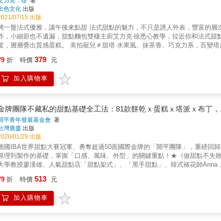
艾力克．徐
著
出色文化
出版
2021/07/15 出版
一盤法式優雅，讓午後來點甜 法式甜點的魅力，不只是誘人外表，豐富的層次口感，細緻優雅的滋味，也讓人著迷。備好材料，跟著食譜製
作，小細節也不遺漏，甜點麵包雙棲主廚艾力克‧徐悉心教學，拉近你和法式甜點零距離。 層層堆疊＃千層蛋糕 免烤箱，一只
層層疊出質感蛋糕。 美拍寵兒＃甜塔 水果風、抹茶香、巧克力系，百變塔皮創造無限風味。 快速擀折＃千層派 免擀折的快速千層派，讓千
派、國王派、蝴蝶酥、千層派變簡單。 甜心系甜點＃泡芙 閃電泡芙、布列斯特、聖多諾黑三種泡芙造型變化，還有法式婚禮浪漫必備婚禮泡
379
79
折
特價
元
，關於泡芙的祕密一次說給你聽。 新手入門＃常溫點心 新手入門就從常溫點心開始。旅人磅蛋糕、費南雪，還有短時製作的香橙片，人氣點心
門首選。 本書特色 ✦甜點麵包雙棲主廚艾力克‧徐首本甜點食譜書 ✦東區秒殺料理教室甜點配方大公開 ✦經典法式甜點塔派、泡芙、千層蛋
加入購物車
常溫點心學好學滿 ✦收錄經典甜點的典故、特色及在地文化，讓你更加了解甜點的由來 推薦人 甜婆寓所主理人Maggie 禾沐生活學苑 王美姬
老師 知名甜點講師 杜佳穎 世界麵包大師賽冠軍 吳寶春 ──
金牌團隊不藏私的甜點基礎全工法：81款餅乾ｘ蛋糕ｘ塔派ｘ布丁，1
開平青年發展基金會
著
台灣廣廈
出版
2026/01/29 出版
德國IBA世界甜點大賽冠軍、勇奪超過50面國際金牌的「開平團隊」，重磅回歸
原理到製作的基礎，掌握「口感、風味、外型」的關鍵重點！★《做甜點不失敗
大學教授廖漢雄、人氣甜點店「甜點架式」、「黑手甜點」、韓式裱花師Anna，上班族
513
79
折
特價
元
加入購物車