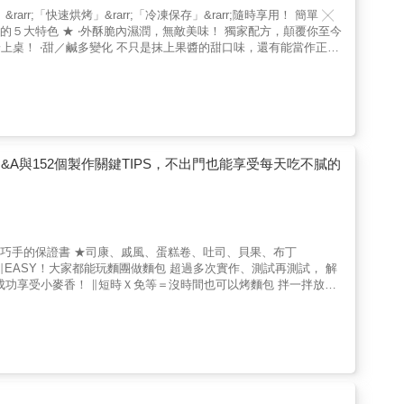
只是搭配下午茶抹上奶油與果醬享用的司康，也有讓有點餓或是不愛
過冷凍保存。當你熟練了
料計量好事先準備起來，置於冷藏室中。隔天一早只要混合材料整
或是伴手禮更能讓人眼睛一亮！ & 6種基本材料，初
症Q&A與152個製作關鍵TIPS，不出門也能享受每天吃不膩的
llip; ∥以司康與比司吉麵團，變化12
司吉、野菇濃湯比司吉、蘋果司康、黃桃盅司康&hellip; ∥
沈浸在製作的樂趣當中！
作品，常忍不住讚嘆：好美！好清新啊！張張作品照都像是明信片或