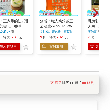
！王家承的法式甜
焙感：職人烘焙的五十
乳酪甜點研究
美變化：香草 水
道溫度-2022 TAIWAN
人氣╳職人獨
巧克力 季節感升級
烘焙大趨勢
創業，在家也
effrey
著
文世成、曹志雄、廖銘政、
李浩葦
著
陳永信
著
界美味！
537
792
4
特價
元
9
折
特價
元
79
折
特價
加入購物車
貨到通知
加入購物
篩選
排序
圖片
條列