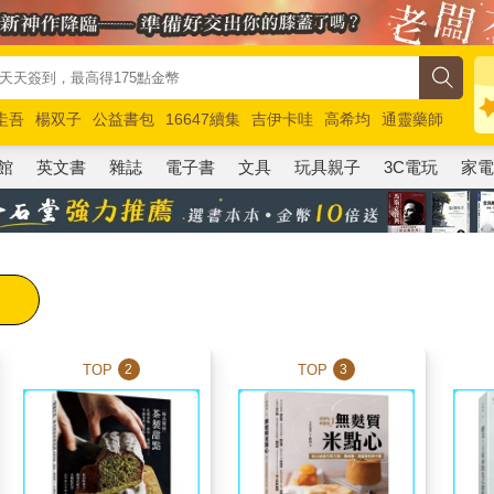
圭吾
楊双子
公益書包
16647續集
吉伊卡哇
高希均
通靈藥師
路邊攤新作
馬斯克
玩具總動員5
超慢跑
館
英文書
雜誌
電子書
文具
玩具親子
3C電玩
家
TOP
TOP
2
3