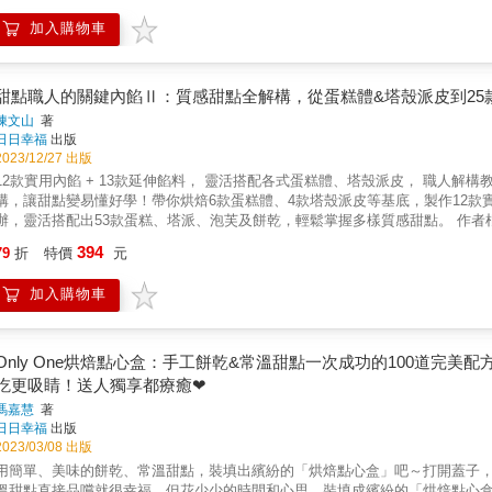
是你沒吃過的好味道，推薦給布丁控的你。◆可軟嫩可Q彈的膠凍布丁只要低
加入購物車
布丁。有入口即化的超嫩牛奶布丁、覆蓋一層甜湯的芒果西米露布丁、滿滿堅
◆有故事的世界經典布丁有日本喫茶店的復古人氣甜點「昭和硬布丁」、打破
「失業布丁」、美國南方的家常甜點「美式香蕉布丁」。蒐羅11款各國有故事
實驗室」將「蛋」、「奶」、「糖」三大基本材料做替換驗證，針對柔軟度與風
甜點職人的關鍵內餡Ⅱ：質感甜點全解構，從蛋糕體&塔殼派皮到2
口味布丁布丁款式豐富、風味多變，每道入口驚喜連連、絕不踩雷新滋味，一
陳文山
著
糖、咖啡焦糖、伯爵茶焦糖、清酒焦糖等多款風味焦糖，滲進布丁的焦香糖漿
日日幸福
出版
有的布丁果醬、烘焙麵包店熱賣的布丁燒、芋泥布丁盒，是不容錯過的美味。
2023/12/27 出版
12款實用內餡 + 13款延伸餡料， 靈活搭配各式蛋糕體、塔殼派皮， 職人解構教
構，讓甜點變易懂好學！帶你烘焙6款蛋糕體、4款塔殼派皮等基底，製作12款
辦，靈活搭配出53款蛋糕、塔派、泡芙及餅乾，輕鬆掌握多樣質感甜點。 作者根據多年教學及販售經驗，將最受歡迎的內餡收錄本書，無論是清
新爽口的檸檬奶油餡、入口後餘韻迴盪的抺茶香緹、濃郁爆漿的卡士達，還在
394
79
折
特價
元
做出完美內餡。 從基礎烘焙技巧到打發3款蛋白霜，再到煮莓果餡、熬焦糖餡，都能Step by Step按著步驟學會，職人級內餡甜點、烘焙技
解構教學，美味露餡！ 本書特色 ★職人解構甜點 從烘焙基底蛋糕、塔派到製作內餡，自在搭配不浪費材料。 ‧基礎蛋糕體＞＞ 白戚風蛋糕、
加入購物車
抹茶戚風蛋糕、巧克力戚風蛋糕 全蛋海綿蛋糕、杏仁海綿蛋糕、天使蛋糕 ‧基礎
延伸變化多款餡料 不只12款關鍵內餡，更延伸運用，帶給你更多口味的餡料。
士達 ‧焦糖餡＞＞焦糖乳酪餡、白蘭地焦糖蛋汁、肉桂焦糖奶油 ‧經典巧克力甘納
 ‧酒漬果乾＞＞蘭姆奶油果乾餡 ★職人提點「念不停」 Step by step的詳細分解圖，配合猶如在耳的「Mountain念不停」，讓你關鍵提點不遺
Only One烘焙點心盒：手工餅乾&常溫甜點一次成功的100道完
漏，製作極餡甜點更快速上手，減少失敗。 ★內餡與甜
吃更吸睛！送人獨享都療癒❤
馮嘉慧
著
日日幸福
出版
2023/03/08 出版
用簡單、美味的餅乾、常溫甜點，裝填出繽紛的「烘焙點心盒」吧～打開蓋子
溫甜點直接品嚐就很幸福，但花少少的時間和心思，裝填成繽紛的「烘焙點心