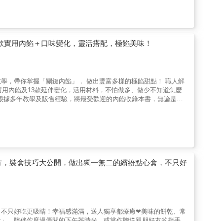
溫冷藏就能凝結，不想開啟熱熱的烤箱與爐火時，也能製作的凝凍型
果香氣的白芝麻豆腐布丁……，推薦給喜歡市售冷藏布丁口感的你。
傳統認知的英國「約克夏布丁」、時代演變成為代表性美食的加拿大
的布丁，推薦給想要更了解布丁的你。本書特色☆獨家推出「布丁
味做評比，讓你對布丁的製作更清楚了解。☆提供人氣&百變的新
5款實用內餡＋口味變化，靈活搭配，極餡美味！
定可從中找到喜愛、想動手做的布丁。☆認識布丁的好朋友抹茶焦
，讓每一口布丁完美升級。☆特別收錄「有布丁的甜點」介紹日本特
學，帶你掌握「關鍵內餡」， 做出豐富多樣的極餡甜點！ 職人解
實用內餡及13款延伸變化，活用材料，不怕做多、做少不知道怎麼
地口味的芋泥餡、鳳梨餡，完美比例配方、製作重點，讓你一次上
塔派皮＞＞ 原味塔皮、可可塔皮 原味簡易派皮、可可簡易派皮 ★
 ‧卡士達＞＞夏威夷豆卡士達、香草卡士達、席布斯特奶油、咖啡卡
許＞＞巧克力慕斯 ‧檸檬奶油餡＞＞檸檬奶霜 ‧鳳梨餡＞＞鳳梨乳
美配方，裝盒技巧大公開，做出獨一無二的繽紛點心盒，不只好
點索引 各款餡料能做製作成哪些甜點，方便查閱，靈活好運用。
，不只好吃更吸睛！幸福感滿滿，送人獨享都療癒❤美味的餅乾、常
盒」，陪伴你度過優閒的下午茶時光，或當作贈送親朋好友的拌手