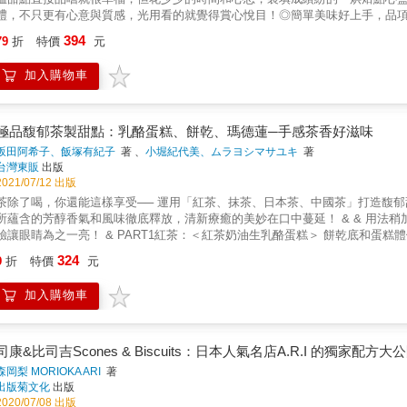
禮，不只更有心意與質感，光用看的就覺得賞心悅目！◎簡單美味好上手，品
典零嘴巧克力酥片，還有傳統麵包店的牛粒、獨特的櫻花瑪德蓮、精緻浪漫的
394
79
折
特價
元
際操作的詳細步驟圖，淺顯易懂好上手！【手工餅乾、常溫甜點──100道】
焦糖奶油餅乾☆糖霜餅乾：莓果糖霜餅乾、雙色蛋白霜餅★司康：蜜橘巧克力
加入購物車
德蓮：櫻花瑪德蓮、栗子造型瑪德蓮──不只如此！還有超多種類、品項◎用烘
排列填滿烘焙點心盒吧！製作過程一點都不費時，更不困難，烘焙新手也能做
朋好友、分享生活的美好吧！本書特色：▶從工具到技巧，烘焙大小事好清楚
技巧，你所需要的烘焙知識，全部說清楚講明白！不會一頭霧水。▶新手好入
極品馥郁茶製甜點：乳酪蛋糕、餅乾、瑪德蓮─手感茶香好滋味
新手也能上手！進階品項也不怕，烘焙關鍵一清二楚，讓技巧再提升！▶經典
坂田阿希子、飯塚有紀子
著 、
小堀紀代美、ムラヨシマサユキ
著
乾脆餅等餅乾，與磅蛋糕、費南雪、瑪德蓮、達克瓦茲、馬卡龍等，多種口味
台灣東販
出版
選烘焙點心盒的容器？餅乾、常溫甜點要怎麼排列、保存？甚至還有烘焙點心
2021/07/12 出版
除了喝，你還能這樣享受── 運用「紅茶、抹茶、日本茶、中國茶」打造馥郁甜點 嚴選最受歡迎的茶種，茶葉磨碎、燜蒸、熬煮之後加入麵糊，
所蘊含的芳醇香氣和風味徹底釋放，清新療癒的美妙在口中蔓延！ & & 用法稍加變化，香氣和風味也各自精采！ 帶出甜點的甜味，全新的味覺體
眼睛為之一亮！ & PART1紅茶：＜紅茶奶油生乳酪蛋糕＞ 餅乾底和蛋糕體使用了不同種類的茶葉，交織出奢華迷人的美味 & PART2 抹茶：
金磚蛋糕＞ 白巧克力的甜和抹茶的微苦，結合成絕妙的綿滑濃郁風味 & PART3 日本茶：＜煎茶奶油馬斯卡彭蛋糕＞ 分別加入糖漿和鮮奶
324
9
折
特價
元
的煎茶，凸顯了乳酪的風味，清爽不膩口讓人一吃上癮 & PART4 中國茶：＜茉莉花茶生巧克力＞ 柔滑細緻的生巧克力一放入口中，茉莉花茶
麗香氣立刻擴散開來 & &hellip;&hellip;還有更多絕妙組合等著你來試試！ & 4位日本人氣甜點研究家發揮本領， 相同的甜點也能有不同的驚
加入購物車
！ 豪華的製作陣容，精心設計發揮茶葉最大優點的甜點食譜， 分別介紹磅蛋糕、乳酪蛋糕、餅乾、瑪德蓮、布丁的作法， 讓各位能夠從
相同的甜點中，品嘗到各種茶葉所帶來的不同香氣及風味！
司康&比司吉Scones & Biscuits：日本人氣名店A.R.I 的獨
森岡梨 MORIOKA ARI
著
出版菊文化
出版
2020/07/08 出版