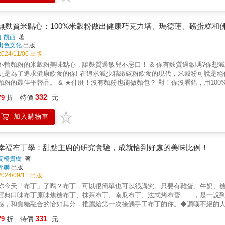
的雙手輕鬆出爐。只要依循書中四個步驟，不管是初次挑戰的烘焙新手，還是
樣美味，人人都能成為甜點大師！ ★書末獨家收錄★日本4.3星超夯甜點店．
照著我的食譜製作的話，一定會成功！」
無麩質米點心：100%米穀粉做出健康巧克力塔、瑪德蓮、磅蛋糕和
丁凱西
著
出色文化
出版
2024/11/06 出版
不輸麵粉的米穀粉美味點心，讓麩質過敏兒不忌口！ & 你有麩質過敏嗎?你想
更是為了追求健康飲食的你! 在追求減少精緻碳粉飲食的現代，米穀粉可說是
麵粉的最佳平替品。 & ★什麼！沒有麵粉也能做麵包？ 對！你沒看錯，用10
了發酵時間，讓麵包製作更省時。 & ★米點心吃起來竟然這麼香甜可口! 用
332
79
折
特價
元
心，放進嘴裡慢慢地咀嚼，米香會漸漸的充盈口腔、鼻腔，而且是越嚼越香。 這
用米穀粉做常溫點心、派塔、蛋糕，Q軟濕潤，不只好吃還很操作，新手入門一
加入購物車
讓你不需要再買其他米穀粉食譜!! 餅乾/蛋糕/派/麵包四大分類，包含了幾乎
料、工具跟這本書就夠了! & ★獨特的純米點心，讓你成為烘焙場上的焦點 
小麥麵包中，你宛如天神般端出一個純米蛋糕。朋友無不對你的米蛋糕感到驚嘆
用再說「我家貓咪會後空翻了!」，改說「我家有一塊米蛋糕」吧! & ★米穀粉全取代 滿足過敏人的口腹
幸福布丁學：甜點主廚的研究實驗，成就恰到好處的美味比例！
味麵包點心的心情，你一定懂。 這本甜點麵包食譜書，用米穀粉全部取代麵粉
高橋貴樹
著
此不再需忍耐。
邦聯
出版
2024/09/11 出版
你今天「布丁」了嗎？布丁，可以很簡單也可以很講究。只要有雞蛋、牛奶、
經典口味布丁原味焦糖布丁、抹茶布丁、南瓜布丁、法式烤布蕾……，是一說
感，和焦糖融合的恰如其分，推薦給第一次接觸手工布丁的你。◆讚嘆不絕的
布丁，充斥迷人酒香的咖啡奶酒布丁、清酒布丁，甜而不膩、雙重層次的太妃
331
79
折
特價
元
風味獨具的創新口味布丁焙茶起司蛋糕布丁、蜜桃可爾必思布丁、薑汁汽水凍