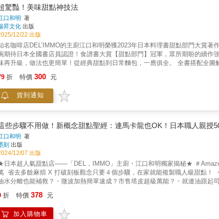
超驚豔！美味甜點神技法
江口和明
著
瑞昇文化
出版
2025/12/22 出版
知名咖啡店DEL’IMMO的主廚江口和明榮獲2023年日本料理書甜點部門大賞著作累
碗期待日本全國書店員認證！食譜書大賞【甜點部門】冠軍，眾所期盼的續作
味再升級，做法也更簡單！從經典甜點到日常麵包，一應俱全。 全書搭配全圖
出專業級美味！現在就開始，享受製作與品嚐的雙重樂趣，讓你的烘焙日常，
300
79
折
特價
元
作甜點時要記住的三種攪拌法：盆底翻拌用左手(如果慣用手是左手，則改用右
糊以撈起的方式攪拌，把整體拌勻。中心攪拌攪拌材料時，從中心開始攪拌是
貨到通知
時，從中心攪拌才不會結塊，同時能將所有材料確實拌勻。先取部分攪拌，再
充分拌勻後，再將其帶回麵糊，並整個拌勻。先把液體跟部分麵糊（蛋白霜亦
勻。❤本書嚴選YouTube最受歡迎的夢幻食譜：✓ 免抹面！無奶油！「草莓鏟
即化！「舒芙蕾厚鬆餅」✓ 1顆雞蛋就能做！「經典甜甜圈」✓不需要烤箱！「
這些步驟不用做！新概念甜點聖經：連馬卡龍也OK！日本職人親授5
醬真美味！「胡蘿蔔蛋糕」❤讀者回饋我平時都會看教學影片，但每次要確認
江口和明
著
書裡的每一道甜點，看起來都讓人幹勁十足，心想：「好，就來做這個！」因
墨刻
出版
得很享受，真的是一本很賞心悅目的書！*****我已經打定主意要收藏江口主
2024/12/07 出版
譜，讓我非常期待動手嘗試！我已經參照食譜做了「地瓜甜薯蛋糕」，成品非常美
★日本超人氣甜點店——「DEL，IMMO」主廚・江口和明獨家揭秘★ ＃Amazon 4.
驟和材料的狀態都很有幫助。此外，書中還介紹了所使用的工具，並附上了食材
萬 省去多餘麻煩 X 打破刻板觀念只要４個步驟，在家就能複製職人級甜點！
失敗又充滿創意。2.從基礎工具到關鍵技巧，一步步圖解教學，讓初學者輕鬆上
油水分離也能補救？・微波加熱簡單速成？市售塔皮超級萬能？・就連油跟起司
力。4.透過獨特配方與創意組合，幫助已有經驗的烘焙者挑戰新領域，提升手藝
口和明以自身累積多年的專業經驗，揭曉坊間甜點食譜常見記載，實際上卻根
378
是口感的層次變化，讓烘焙過程充滿樂趣。
9
折
特價
元
敗率降為０，讓製作甜點變成一件簡簡單單、輕輕鬆鬆的事情！ 19款基礎食譜 
古典巧克力蛋糕、磅蛋糕、戚風蛋糕、起司蛋糕、海綿蛋糕⋯⋯・泡芙、千層
加入購物車
丁、慕斯、冰淇淋⋯⋯ 無論是適合節日慶祝＆生日祝福的經典蛋糕、當作下午