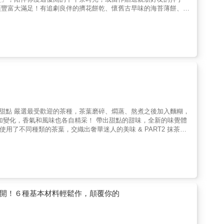
項豐富大滿足！有追劇良伴的擠花餅乾、懷舊古早味的海苔薄餅、經
馬卡龍，豐富多樣的烘焙點心，材料、工具、做法一目了然，搭配實
☆冰箱小西餅：杏仁珍珠糖餅乾、棋盤餅乾☆夾餡餅乾：佛羅倫斯餅、
司康、焦糖洋蔥司康★磅蛋糕：酒漬水果磅蛋糕、香橙假日蛋糕★瑪
焙點心盒，讓生活更美好試試看，將烘焙完成的餅乾、常溫甜點，
出送禮獨享兩相宜的點心盒，用親手烘焙的餅乾、常溫甜點，款待親
從介紹本書使用到的基本工具、材料，到烘焙基礎的重要概念與操作
門，進階再升級做法詳盡，搭配實際操作的步驟圖，淺顯易懂，烘焙
餅乾、人氣常溫甜點全收錄白色戀人、蛋白霜、布列塔尼、義大利果
、造型的常溫甜點，任你選。▶第一次製作烘焙點心盒就上手如何挑
盒的示範提案，輕鬆就做出療癒吸睛的烘焙點心盒～！
家配方大公開！６種基本材料輕鬆作，顛覆你的