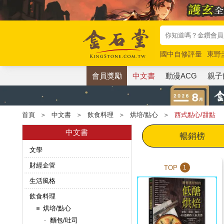
國中自修評量
東野
唯紅花綻放
奧德賽
會員獎勵
中文書
動漫ACG
親子
首頁
＞
中文書
＞
飲食料理
＞
烘培/點心
＞
西式點心/甜點
中文書
暢銷榜
文學
財經企管
TOP
1
生活風格
飲食料理
烘培/點心
麵包/吐司