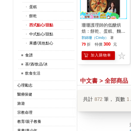
蛋糕
餅乾
珊珊護理師的低醣烘
西式點心/甜點
焙：餅乾、蛋糕、麵
中式點心/甜點
包，45道網路人氣食
郭錦珊（Cindy）
著
果醬/其他點心
譜
300
79
折
特價
元
食譜
加入購物車
茶/酒/飲品/冰
飲食生活
中文書 > 全部商品
心理勵志
醫療保健
共計
872
筆， 頁數
1
旅遊
宗教命理
教育/親子教養
童書/青少年