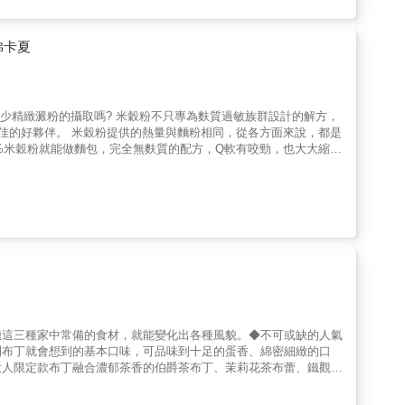
自認只會炸廚房的料理苦手，不僅不怕失敗，還能稍作改變、玩出多
人生必吃聖代的美味關鍵同時滿足視覺＆味覺的雙重饗宴 ——「只要
佛卡夏
減少精緻澱粉的攝取嗎? 米穀粉不只專為麩質過敏族群設計的解方，
絕佳的好夥伴。 米穀粉提供的熱量與麵粉相同，從各方面來說，都是
0%米穀粉就能做麵包，完全無麩質的配方，Q軟有咬勁，也大大縮短
米穀粉做成的米點心，有咀嚼白米時的香糯口感。把新鮮出爐的米點
麼獨特的體驗，不想試試看? & ★甜點控、烘焙迷的點心新選擇
定要學，顛覆你對於米點心的舊印象。 & ★各式米點心全攻略，
所有市面上常見的米點心品項。想在家自己嘗試製作米點心，只需要材
米點心在台灣還不普及。可望在朋友之間脫穎而出的你，想像著在一眾
、好奇、蜂擁而至!只為品嘗一口你手上的「純米蛋糕」。 下回不
之慾 如果你也是麩質過敏者，狠心拒絕美
，製作出完全不輸麵粉的無麩質點心，成了麩質過敏兒的救星，從
糖這三種家中常備的食材，就能變化出各種風貌。◆不可或缺的人氣
到布丁就會想到的基本口味，可品味到十足的蛋香、綿密細緻的口
大人限定款布丁融合濃郁茶香的伯爵茶布丁、茉莉花茶布蕾、鐵觀音
糖海鹽布丁，風味令人驚豔不已，推薦給想試試成熟大人味的你。◆
檸檬布丁、肉桂蜂蜜布丁……，道道都是無法想像的全新滋味，絕對