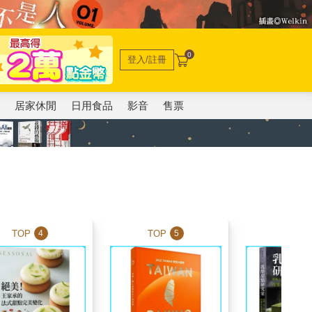
0
登入/註冊
電
居家休閒
日用食品
影音
售票
TOP
TOP
TOP
4
5