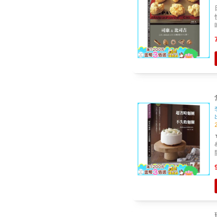
日
快
吃過的口
的鹹味
都能烤。 甜
學者也
速製作
蔥
以同
★
&
開
箱，
是私廚甜
廚房新
外露營？ 
享受
家、麵