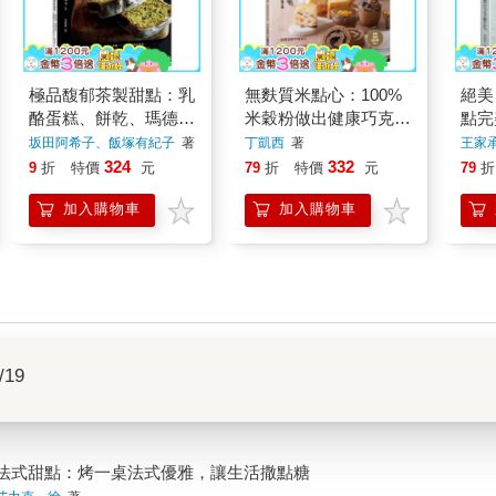
極品馥郁茶製甜點：乳
無麩質米點心：100%
絕美
酪蛋糕、餅乾、瑪德蓮
米穀粉做出健康巧克力
點完
─手感茶香好滋味
塔、瑪德蓮、磅蛋糕和
果 
坂田阿希子、飯塚有紀子
著
丁凱西
著
王家承J
佛卡夏
324
332
9
折
特價
元
79
折
特價
元
79
折
加入購物車
加入購物車
/19
法式甜點：烤一桌法式優雅，讓生活撒點糖