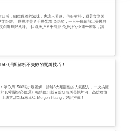
平底鍋煎出美麗餅
盛情推薦（排序依姓氏筆畫）
500張圖解析不失敗的關鍵技巧！
！帶你用1500張步驟圖解，拆解8大類甜點的人氣配方，一次搞懂
的10堂關鍵必修課》暢銷修訂版★穀研所所長施坤河、高雄餐旅
甜點玩家S.C. Morgen Huang，好評推薦！