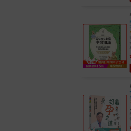
碰
念
集結出書
中