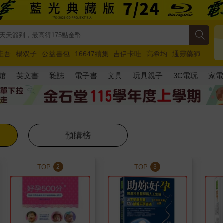
圭吾
楊双子
公益書包
16647續集
吉伊卡哇
高希均
通靈藥師
路邊攤新作
馬斯克
玩具總動員5
超慢跑
館
英文書
雜誌
電子書
文具
玩具親子
3C電玩
家
預購榜
TOP
TOP
2
3