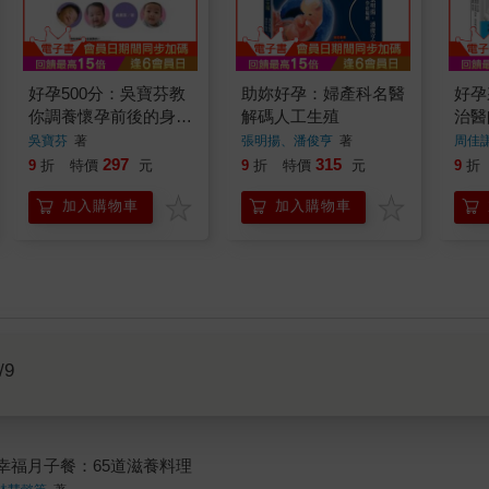
好孕500分：吳寶芬教
助妳好孕：婦產科名醫
好孕
你調養懷孕前後的身心
解碼人工生殖
治醫
體質(附好運講座CD )
女不
吳寶芬
著
張明揚、潘俊亨
著
周佳
孕症
297
315
9
折
特價
元
9
折
特價
元
9
折
加入購物車
加入購物車
/9
幸福月子餐：65道滋養料理