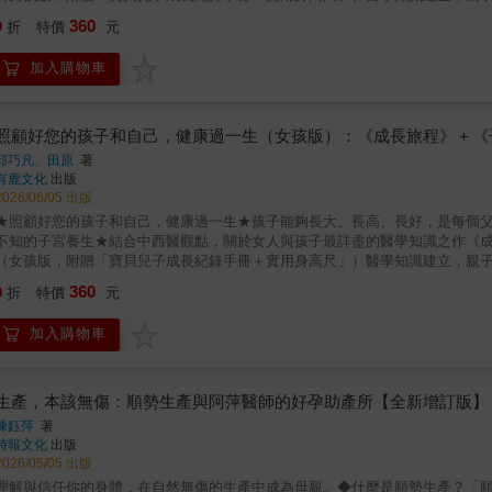
壯面對日益減少的新生兒人數，以及逐漸老年化的社會結構，台灣未來主人翁
360
9
折
特價
元
邱巧凡主治醫師，將自己的專業與臨床經驗彙集成書，將艱澀難懂的醫學知識
家長們的擔憂，導正錯誤的網路迷思，讓兒童照護者知道如何正確辨識兒童生
加入購物車
結合「寶貝成長記錄手冊」與「身高尺」，透過完整的成長紀錄，讓照護者與
程，共同快樂成長。♦―♦― ♦―♦―♦―♦《子宮好，女人才好：百年女科養
家，全方位解析女人問題始末和解決之道，全新角度深入婦科疾病的認識與治
生，一切祕密都在你的子宮。作者田原尋訪中國山西平遙道虎壁王氏中醫女科
照顧好您的孩子和自己，健康過一生（女孩版）：《成長旅程》＋《
療癒女性，傳承了八百年的中醫世家——以現場訪談稿為基礎，公開祖傳絕技
邱巧凡、田原
著
全方位解析女人問題始末和解決之道，為中西醫學界對婦科疾病的深入認識與
有鹿文化
出版
2026/06/05 出版
★照顧好您的孩子和自己，健康過一生★孩子能夠長大、長高、長好，是每個
不知的子宮養生★結合中西醫觀點，關於女人與孩子最詳盡的醫學知識之作《
（女孩版，附贈「寶貝兒子成長紀錄手冊＋實用身高尺」）醫學知識建立，親
壯面對日益減少的新生兒人數，以及逐漸老年化的社會結構，台灣未來主人翁
360
9
折
特價
元
邱巧凡主治醫師，將自己的專業與臨床經驗彙集成書，將艱澀難懂的醫學知識
家長們的擔憂，導正錯誤的網路迷思，讓兒童照護者知道如何正確辨識兒童生
加入購物車
結合「寶貝成長記錄手冊」與「身高尺」，透過完整的成長紀錄，讓照護者與
程，共同快樂成長。♦―♦― ♦―♦―♦―♦《子宮好，女人才好：百年女科養
家，全方位解析女人問題始末和解決之道，全新角度深入婦科疾病的認識與治
生，一切祕密都在你的子宮。作者田原尋訪中國山西平遙道虎壁王氏中醫女科
生產，本該無傷：順勢生產與阿萍醫師的好孕助產所【全新增訂版】
療癒女性，傳承了八百年的中醫世家——以現場訪談稿為基礎，公開祖傳絕技
陳鈺萍
著
全方位解析女人問題始末和解決之道，為中西醫學界對婦科疾病的深入認識與
時報文化
出版
2026/05/05 出版
理解與信任你的身體，在自然無傷的生產中成為母親。◆什麼是順勢生產？「順勢生產