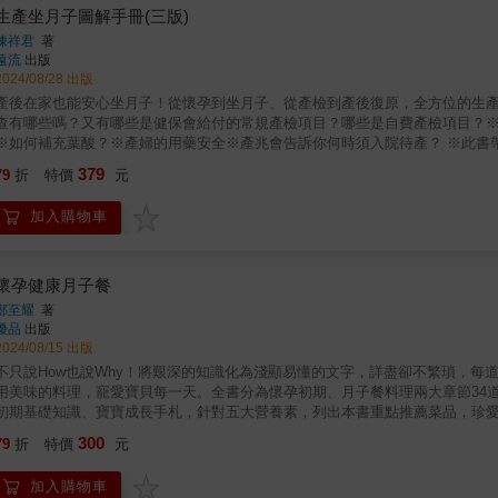
體」。染色體異常的卵子，受精後持續成長的潛能會大打折扣，結果就是無法懷
生產坐月子圖解手冊(三版)
品質深受年齡影響，卻非永遠不變──卵子染色體的異常，大多「不是」累積20
陳祥君
著
為，女性一輩子擁有多少顆卵子是天生的，且品質隨年齡增長而大幅衰落！事
遠流
出版
的條件。左右「排卵前黃金3個月」的因素很多，事實上，現代生活的年輕女性
2024/08/28 出版
達25％的人都有這樣的狀況，導致她們就算沒有生育方面的障礙，也常常要「
產後在家也能安心坐月子！從懷孕到坐月子、從產檢到產後復原，全方位的生產
暢銷作家瑞貝卡．費特，以自身取卵成功得子和最新科研與動人實證，教你揪
查有哪些嗎？又有哪些是健保會給付的常規產檢項目？哪些是自費產檢項目？
子需要很多ATP能量：每顆卵子都有超過15000個粒線體，高出其他細胞10
※如何補充葉酸？※產婦的用藥安全※產兆會告訴你何時須入院待產？ ※此書帶
容易出錯，甚至完全停止。★揪出生活中的雙酚A、塑化劑，以及其他容易讓染
畸胎的物質；還有你知道減痛分娩的施打流程嗎？產後乳腺炎又該如何照護？寶
379
畫？如何避開又不會讓妳和伴侶變得神經質，以免情緒造成生理負擔？★妳和醫
79
折
特價
元
裡有好的產後護理機構？對新手爸媽的叮嚀，坐月子期間的保健──傷口照護，
D不足、甲狀腺功能低下、乳糜瀉和牙周病。這4大懷孕豬隊友比其他生育障礙
養與瘦身，都一一告訴你。 ※每篇均包含，將常見的Q&A如同親臨診間問診般
要，怎麼吃全是學問：．「產前綜合維生素」孕前3個月盡早吃，若妳的產前綜
加入購物車
訊，新增單元如下：2-3用藥安全2-4孕婦少吃糖，好處多多4-3孕婦產後身體清潔4
「甲基葉酸」是好主意。．如果除了產前綜合維生素之外，只想再多吃一種補充
科保建 本書幫助新手孕媽咪在新生兒出生後便擁有照護新生兒的基本能力，並
避免流產的理想「維生素D」攝取量，其實比健骨所需的量多了整整1倍。．想
的產後護理之家嬰幼兒照護能力，在家就可以照護自己的心肝寶貝。
然受孕的人服用，因為會干擾排卵，反而更不容易受孕。．生育診所常推薦卵巢
懷孕健康月子餐
改善卵子的量和品質，但有多囊性卵巢症候群的人卻必須避免。 ．網路常推
鄭至耀
著
促進卵子力的關鍵飲食，讓卵子的量和質都提升：．控醣飲食平衡血糖和胰島素
優品
出版
險。．利用地中海飲食補足生育所需的抗氧化劑、減少發炎，助卵子發育，降
2024/08/15 出版
產的人，還要特別小心乳製品、麩質和其他可能會造成自體免疫問題的食物，
不只說How也說Why！將艱深的知識化為淺顯易懂的文字，詳盡卻不繁瑣，
降低懷孕機會，但懷孕期間定期喝酒會增加流產風險，最保險的做法還是：想
用美味的料理，寵愛寶貝每一天。全書分為懷孕初期、月子餐料理兩大章節34
心每天攝取了多少咖啡因很有必要！精子品質影響懷孕率和遺傳病，有生育問
初期基礎知識、寶寶成長手札，針對五大營養素，列出本書重點推薦菜品，珍
數量比一般人少，容不得浪費每一次機會！一般認為懷不上孩子大多是女性的
全書包含主食／配菜／湯品／飲品／甜點／其他，六大分類菜色多樣，美味不膩
給大家的錯覺，事實上──男性的不孕問題幾乎占了50％！若一對伴侶很想要有
300
79
折
特價
元
有媽咪內心的不安，都由我們來擊倒！詳盡卻不繁瑣，每道菜皆有詳細的材料
之後就會開始下滑，所幸，對大多數男性來說，精子品質可以透過補充劑來掌控
寶貝每一天。
充劑：．針對男性的綜合維生素，因為含有的硒較多。．若之前伴侶已有反覆
加入購物車
產和男方的葉酸代謝基因缺陷可能是有關聯的。．補充輔酶Q10可預防DNA