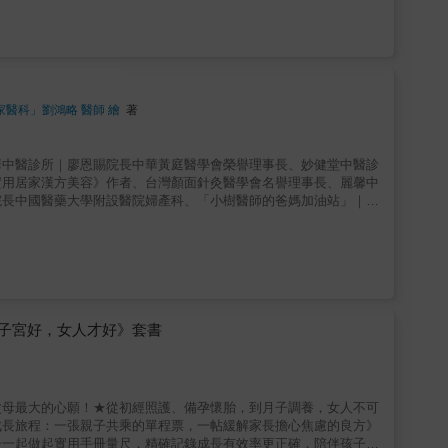
響懷孕結果的核心因素◎用白話講懂生殖醫學從檢查項目到報告判
「做什麼治療」，更教你如何選擇，走向成功◎結合科學與判斷力讓
針對卵子少、年齡高、反覆失敗者，提供可行的突破方法
家醫科」劉鴻略 醫師 繪
著
華中醫診所｜廖恩賜院長中華黃庭醫學會榮譽理事長、妙健堂中醫診
實用居家漢方美容》作者、台灣顏面針灸醫學會名譽理事長、麗馨中
院長中國醫藥大學附設醫院婦產科、「小樹醫師的爸媽加油站」｜陳
中、後護理保健知識全收錄！迎接新生命的事，讓我們來幫您！當了
煩惱：骨盆歪斜、腰痠背痛、關節不適、漏尿、手麻腳麻，還有褲子
這些都是產後必經過程，只能等待身體自行恢復，但事實上，只要掌
點、中醫整復知識與臨床經驗，從孕期準備、產後修復到體質調養，
常見迷思，說明骨盆、脊椎及各類關節問題與產後疼痛之間的關聯，
度出發，透過祛瘀生新、健脾養胃、調和陰陽、固本培元等調養觀
調整體質，重建健康與美麗。跟著專業中醫師一步步破解產後修復迷
子宮好，女人才好》套書
重拾健康、美麗與自信人生！＼喬骨盆真相大公開／＼產後疼痛症狀
父母最大的心願！★從初經照護、備孕懷胎，到月子調養，女人不可
成長旅程：一張親子共乘的單程票，一帖緩解家長擔心焦慮的良方》
子一起做起實用手冊量尺，精確記錄成長有效率更正確，陪伴孩子茁