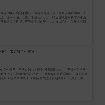
慧懿老師與名廚冠軍隊伍：青青餐廳施建發、奇真廣場張和錦、宜
設計，運用麻油、老薑、米酒及月子水，結合食療顧問的貼心建議，
子期間的藥膳料理，有許多不同的變化，北方人認為，要喝小米粥、
十分流行。本書所設計的65道食譜，涵蓋了調養補品、養生飯
助新手媽媽們解開有關飲食及保健的各種疑惑。✦這本書，適合這樣
怎麼吃才補得對✓ 希望兼顧美味、營養與身體恢復的女性✓ 想親手
本書特色#特色一｜名廚聯手研發，美味與調養兼具集結食療專家與
補，陪伴產後媽媽一步步恢復氣血、養出健康與美麗。#特色二｜真
小米粥等，一道道熟悉的台灣月子料理，加入現代食養概念與主廚手
特色三｜從主食、藥膳到甜品完整收錄涵蓋調養補品、養生飯麵、
剛好，養好卵子生寶寶！
法使女性懷孕！竟然有70％的懷孕都以流產告終！！不論自然懷孕、
教妳把握「養卵的黃金3個月」，克服年齡和病理限制，全面提升
星好評 ★暢銷逾20萬冊 ★頂尖試管嬰兒診所推薦★140萬人追蹤
嗎？本書適合──★如果妳和伴侶計畫要自然懷孕★如果妳懷疑自己不易受孕
年輕先凍卵★如果妳想要懷孕，但至少有以下其中之一的症狀：．高
病患者★如果妳希望另一半是妳的最佳隊友，提升他的精子品
精後能順利懷孕的潛力」，但是──大多數的受精卵根本就沒有這
孕」，想到的都是排卵和成功受精的時機，但其實，受精卵持續成長
品質都是決定妳多久能成功懷孕的關鍵，其中的祕密是「卵子的染色