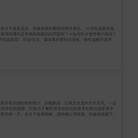
孕或流產──甚至是在女性都沒有發現自己懷孕時就流掉了。卵子
、30、40年而來的，而是發生在排卵前的黃金3個月！很多人都認
實是，「老化」只是創造了讓卵子容易在排卵之前「成熟過程」出錯
，卵子染色體的問題比我們以為的更常見，35歲以下的女性，有高
再等」「下一次的排卵週期」到來！美澳最受信賴生育專家、百萬
坐月子最新資訊，就像婦產科醫師時時伴著你。 ※你知道產前檢
出毒物、擇食、吃對關鍵補充劑，全面優化卵子品質！★成長中的卵
※懷孕時哪些是準媽媽最關切的問題呢？※如何吃才會營養均衡呢？
倍以上；一旦卵子粒線體受損，導致ATP能量不足，卵子和胚胎發育就
你認識3D、4D超音波、腸病毒和嬰幼兒過敏；教你遠離容易導致
色體出錯並導致不孕、流產的毒素：這些毒素怎樣搞壞妳的懷孕計
寶副食品又要如何添加呢？ ※產後坐月子，更是本書的精華：哪
生都不一定會想到，卻跟不孕和流產很有關聯的4大症狀：維生素
成功哺餵母乳的技巧，母乳的儲存，奶瓶選擇與消毒，甚至產後營
「好處理」，若有一定要揪出來。★優化卵子品質的補充品很重
，幫你排憂解惑。 暢銷新版內容編排圖文並茂並增加了最新的資
合維生素「葉酸」含量較少，再額外補充400微克的「葉酸鈣」或
-6產後乳腺炎的照護4-9嬰兒安撫技巧4-12新生兒黃疸4-16兒童牙
劑，建議選擇「輔酶Q10」──可以增進卵子獲得細胞能量！．要
能自信的迎接新生命的到來。提供坐月子媽媽，擁有政府認證合格
做試管嬰兒的女性常被建議服用「褪黑激素」，卻很不適合想要自
早衰問題或有年齡相關不孕問題的女性，服用「DHEA荷爾蒙」來
薦的「蜂王乳」、「精胺酸」其實不能養卵，反而有損卵子品質。★
：研究顯示，高血糖讓懷孕率低7倍；胰島素抗阻會增加流產風
低流產機率。．有自體免疫疾病、子宮內膜異位症或曾因免疫因素流
像是穀類、堅果、蛋、黃豆……。 ．懷孕前，偶爾小酌不至於大幅
每道菜皆有詳細的材料標示、步驟解說，以圖文並茂的方式呈現。一起
懷孕時就開始遠離。．雖然完全停止喝咖啡或茶不是首要之務，但留
道懷孕初期菜餚，50道月子餐料理孕婦必知的懷孕初期知識家懷孕
題的女性比一般女性更需要品質良好的精子，因為妳品質精良的卵子
愛寶貝每一天。坐月子致勝關鍵，讓媽咪紅潤美麗，跨越挑嘴魔咒！
問題，這是因為療程、藥物、注射等大部分治療都是針對女性，才帶
口。不只說How也說Why！將艱深的知識化為淺顯易懂的文字，所
孩子，男女雙方都有責任要努力！男性的精子品質、活動力在35歲
標示、步驟解說，以圖文並茂的方式呈現。一起用美味的料理，寵愛
，還可以透過一些簡單方法來加強抗氧化──★可以補充的基礎補
流產的狀況，含有「甲基葉酸」的綜合維生素就很重要，因為反覆流
氧化。★若確定精子品質有問題：進一步添加補充能改善精子品質的補