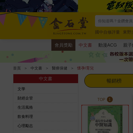
國中自修評量
東野
唯紅花綻放
奧德賽
會員獎勵
中文書
動漫ACG
親子
首頁
＞
中文書
＞
醫療保健
＞
懷孕/育兒
中文書
暢銷榜
文學
財經企管
TOP
1
生活風格
飲食料理
心理勵志