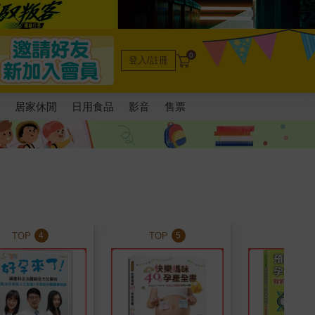
0
登入/註冊
電
居家休閒
日用食品
影音
售票
TOP
TOP
TOP
4
5