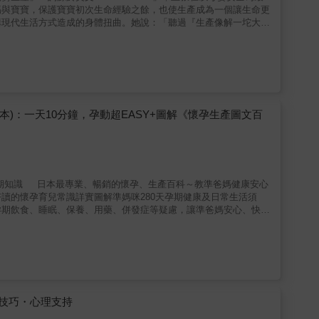
媽與寶寶，保護寶寶初次生命經驗之餘，也使生產成為一個讓生命更
構現代生活方式造成的身體扭曲。她說：「聽過『生產像解一坨大
頂多就是一種『屎在滾』不自主想用力的感覺。」◆理解與信任你的
積破七百例個案，接生範圍包括北北基、宜蘭、台南、高雄和屏
的身心靈調養到產後的延遲斷臍、母嬰持續肌膚接觸……即便最終需
打子宮收縮劑的。」最讓人振奮的是，順勢生產療癒了許多媽媽的生
的寶寶！◆所有人都是被生出來的，都擁有「生產」經驗獨一無二的
一次生產將影響三代健康，每個人都該好好了解生產，讓每一趟成為
交大榮譽退休教授林兩傳醫師∣林氏傷科創始人洪文玲∣工科教授、科
)：一天10分鐘，孕動超EASY+圖解《懷孕生產圖文百
師助產士公會理事長黃建霈醫師∣台灣婦產科醫學會祕書長鄧惠文醫師樊
孕期知識 日本最專業、暢銷的懷孕、生產百科～教準爸媽健康安心
讀的懷孕育兒常識詳實圖解準媽咪280天孕期健康及日常生活須
孕期飲食、睡眠、保養、用藥、併發症等疑慮，讓準爸媽安心、快樂
個時期可能發生在孕媽咪身上的身心變化，讓媽咪安心掌握孕期大小
準爸媽快速掌握孕期健康生活重點。準爸爸小叮嚀，了解需求：奶爸
更體貼準媽咪。孕婦小錦囊，快樂當媽咪：身心靈健康小提醒，讓媽
Y：物理治療師團隊精心設計，緩解孕期不適應＆加速產後瘦身力的
咪』升格為『媽咪』的４大煩惱：【終結痠痛】【順利分娩】【乳
實內容讓（準）媽咪一書在手希望無窮＊ 【孕期14招－改善不
腕疾病 ‧筋骨緊繃 ‧腰背不適 【產後17招－保養瘦身】
技巧・心理支持
‧乳腺阻塞 ‧腹臀曲線 ‧預防媽媽手 【未來12招－凍