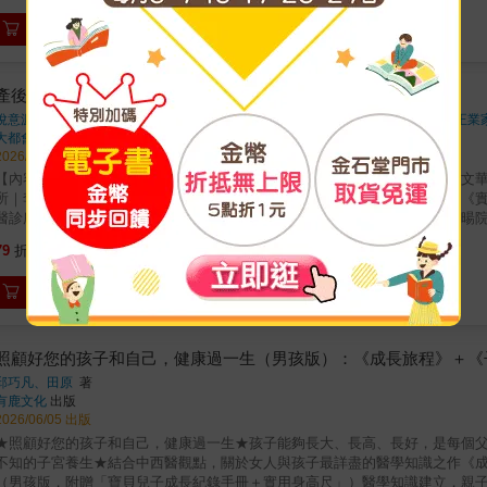
路。本書特色◎35年臨床經驗，完整公開從反覆失敗到成功關鍵，拆解真正影
加入購物車
讀，讓你理解身體，更有信心做決定◎從策略思考，而非單一療程不只告訴你
懷孕不再只是「試試看」，而是有專業撐腰的圓夢之路◎高齡與難孕族群適用
產後調理全書（全二冊）
悅意源心中醫診所 院長 林蔚喬 醫師 勝利中醫診所️ 院長 柯莉文 醫師 合著 「不務正業
大都會
出版
2026/07/01 出版
【內容簡介】專業推薦宏安中醫診所｜陳祈宏院長中國醫藥大學中醫博士、文
所｜李興明院長台灣鳳陽門正骨醫學會理事長、瀚聲中醫診所｜黃建魁院長《
醫診所｜沈瑞斌院長《一根吸管有氧治百病》作者、氧樂多牙醫診所｜趙哲暘
柏廷主治醫師全台唯一！從產前觀念迷思到產後康復調理，最完整的孕期前、
758
79
折
特價
元
媽媽，不代表要與疼痛、疲憊和體態走樣劃上等號！產後的身體總有說不完的
穿不回去、掉髮、水腫、體力不濟、氣色不佳等問題接踵而來。許多媽媽以為
加入購物車
握正確觀念與調理方法，就能有效改善，找回健康與自信。本書結合中西醫觀
全面解析媽媽最關心的各種問題。內容深入探討近年熱門的「喬骨盆」觀念與
並介紹整骨、整脊、針灸、針刀等常見療法的原理與適用情況。同時從中醫角
念，幫助媽媽恢復氣血循環、提升體力與代謝，改善產後常見不適，由內而外
照顧好您的孩子和自己，健康過一生（男孩版）：《成長旅程》＋《
思，告別疼痛與不適，重塑體態與活力，陪伴每位媽媽順利度過產後關鍵期，
邱巧凡、田原
著
與解方一次說清楚／＼史上最完整的產後修復與調理衛教全書／
有鹿文化
出版
2026/06/05 出版
★照顧好您的孩子和自己，健康過一生★孩子能夠長大、長高、長好，是每個
不知的子宮養生★結合中西醫觀點，關於女人與孩子最詳盡的醫學知識之作《
（男孩版，附贈「寶貝兒子成長紀錄手冊＋實用身高尺」）醫學知識建立，親