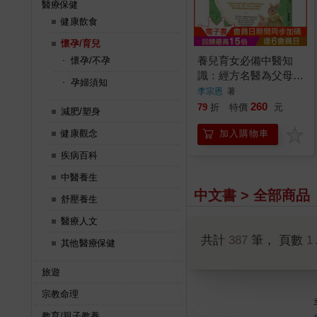
醫療保健
健康飲食
懷孕/育兒
養兒育女必備中醫知
懷孕/不孕
識：經方名醫為父母釋
孕婦須知
疑，讓孩子健康成長
李宗恩
著
260
79
折
特價
元
減肥/塑身
健康觀念
加入購物車
疾病百科
中醫養生
中文書 > 全部商品
舒壓養生
醫療人文
共計
387
筆， 頁數
1
其他醫療保健
旅遊
宗教命理
教育/親子教養