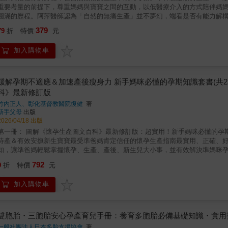
重要考量的前提下，尊重媽媽與寶寶之間的互動，以低醫療介入的方式陪伴媽
圓滿的歷程。阿萍醫師認為「自然的無痛生產」並不夢幻，端看是否有能力解
便』嗎？什麼時候解便會疼痛呢？如果解便不會痛，那麼生產就不應該疼痛，
379
79
折
特價
元
身體，在自然無傷的生產中成為母親好孕助產所團隊自二○一五年成立至今已累
東，早已扎扎實實地建立起一整套完整的助產師與醫師共同照護模式，從產前
加入購物車
要剖腹，都曾讓爺爺級麻醉醫師驚呼：「我麻了幾萬台C/S，第一次遇到不用
產創傷與心理陰影，不光是產後憂鬱的個案微乎其微，還迎來了許多笑著出生
生產經驗是每個人來到這世上的第一個經驗。生產，從來不只是女人的事。當
母親、成為父親的歷程，無傷。..◎專文推薦 白曛綾∣中山大學客座教授、陽明
緩解孕期不適應＆加速產後瘦身力 新手媽咪必懂的孕期知識套書(共2本
技與性別意識倡議者◎熱烈推薦林經甫∣時尚老人Dr. Lin許美月∣台北市助產
科》最新修訂版
光耀∣表演工作者（以上按姓名筆畫排序）
竹內正人、彰化基督教醫院復健
著
新手父母
出版
2026/04/18 出版
第一冊： 圖解《懷孕生產圖文百科》最新修訂版：超實用！新手媽咪必懂的
待產＆有效安撫新生寶寶最受準爸媽肯定信任的懷孕生產指南最實用、正確、好
知，讓準爸媽輕鬆掌握懷孕、生產、產後、新生兒大小事，並有效解決準媽咪
迎接新生兒。【本書特色】以週為單位，好讀易懂：以週為單位，詳細解說每
792
9
折
特價
元
事。搭配精美圖解，方便對照：清楚的胎兒及母體圖解，搭配超音波照片，讓
專用章節，貼心提醒各種照顧事項，讓準爸爸也能立即掌握孕期及育兒知識，
加入購物車
咪無憂無慮渡過待產期間，快樂迎接新生命。第二冊一天10分鐘，孕動超EAS
43個特別企劃國內第一本『物理治療師團隊』設計的孕動書一書解除從『準媽
腺順暢】【窈窕瘦身】讓生兒育女之路將走更健康、更愉快、更有自信！＊充
適】不再一痛未平一痛又起！ ‧小腿抽筋 ‧下肢水腫 ‧骨盆疼痛 ‧手
雙胞胎・三胞胎安心孕產育兒手冊：養育多胞胎必備基礎知識・實用
不怕卸貨之後難瘦想哭！ ‧傷口修復 ‧美胸美背 ‧預防尿失禁 
一般社團法人日本多胎支援協會
著