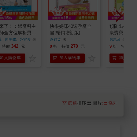
來了！：婦產科主
快樂媽咪40週孕產全
預防出生缺陷
師全方位解析男/
書{暢銷增訂版}
康寶寶-妳的
孕及人工生殖＋不
了嗎？
謙、周奎銘、吳宜芳
著
蓋銘英
著
鄭忠政
著
中醫調養秘訣
342
270
34
特價
元
9
折
特價
元
9
折
特價
加入購物車
加入購物車
加入購物
篩選
排序
圖片
條列