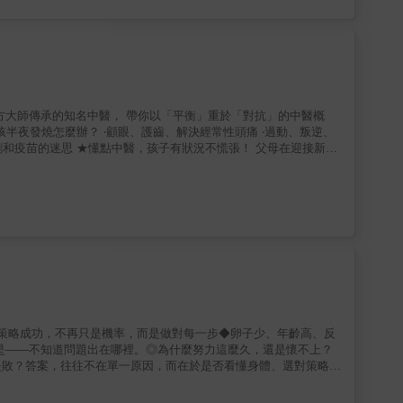
劑、雙酚A、鉛和其他常見的內分泌干擾毒素、市售化學潤滑
抗氧化劑濃度；注意控醣、少紅肉，可多吃魚和適當未精製穀物；減
過緊的內褲、保持重要部位乾爽。從飲食、補充品、生活習慣預防
慌張！ 父母在迎接新生
喜愛。現在，應讀者要求，他重新增訂、擴寫，終於將這一系列文章
、月經、運動傷害、沉迷手機及電玩等，孩子成長過程中常見的身心
輯嚴謹卻淺顯易懂的文字，說明狀況成因及解決方案，提供全方位的
教養經驗，分
，最好的藥方往往是父母改變自己的行為及教養方式。 跟著經
、過敏、食欲、長高、過動、不專心等等，甚至到青春期的叛逆，中
，包括身體、心靈、正向的關係與情感，期待透過這本書，為家庭帶
成功策略成功，不再只是機率，而是做對每一步◆卵子少、年齡高、反
是——不知道問題出在哪裡。◎為什麼努力這麼久，還是懷不上？
失敗？答案，往往不在單一原因，而在於是否看懂身體、選對策略，
親授好孕關鍵深耕生殖醫學超過35年，透過實際案例的故事分
擇，為每一位關心生育力的你，提供從評估到成功懷孕的關鍵決策思