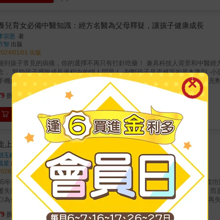
充劑，最有效的有：硫辛酸、魚油、左旋肉鹼。★需要盡可能避開的毒素：塑化
劑……★「養精」的飲食注意事項：鮮豔蔬果有助於進一步加強維生素和提升
少酒精攝取量……★其他男性可以多注意的生活習慣：手機少放褲袋、不要穿
養兒育女必備中醫知識：經方名醫為父母釋疑，讓孩子健康成長
「不孕」危機，推薦給好想有一個寶寶的妳和你！
李宗恩
著
方智
出版
2024/01/01 出版
到孩子常見的病痛，你的選擇不再只有打針吃藥！ 兼具科技人背景和中醫經方大師傳承的知名中醫， 帶你以「平衡」重於「對抗」的中醫概
， 幫助孩子擺脫成長過程中的惱人問題！ ‧判斷孩子是否感冒的基本準則 ‧小孩半夜發燒怎麼辦？ ‧顧眼、護齒、解決經常性頭痛 ‧過動、叛逆、
手機成癮，中醫也有妙招 ‧如何提升孩子的聰明才智？ ‧關於乳製品、營養補充劑和疫苗的迷思 ★懂點中醫，孩子有狀況不
命時，都希望以最天然的方式，取代瓶瓶罐罐的化學藥劑來養育孩子。 從事臨床醫學多年來，不斷有病人及家屬希望李宗恩醫師告訴他們一些養
260
79
折
特價
元
育兒女的中醫知識。於是李醫師在網路上寫了一系列相關文章，受到許多讀者
。 ★養兒育女過程中常見的疑難雜症，中醫有解！ 無論是感冒、發燒、睡眠問題、食欲、視力、牙齒保健、過動、無法專心、脾氣大、
加入購物車
過胖、過瘦、長不高、氣喘、過敏、功課壓力、憂鬱、拉肚子、便秘、青春期
問題，或是疫苗、維他命、乳製品等父母經常遇到的疑問與兩難，作者都以邏
醫育兒知識，讓孩子的身心成長不卡關。 這些養兒育女不可不知的中醫知識，除了日常中為孩子保健、調體質、解決小病小痛外，在帶孩子去
看中醫時，也能讓你跟醫生討論起來更有概念，提升看病效率，縮短孩子痛苦的時間。 除此之外，作者也綜合許多真實案例及自身
走上好孕之道
享他體悟到的養兒育女真諦，希望對爸爸媽媽有所幫助，因為面對孩子的身心問題
胡玉銘
著
方名醫爸爸聆聽孩子身體和心裡的聲音，你也能全方位守護孩子健康成長。 名人推薦 ★《未來Family》總編輯張德齡心有所感推薦： 「這本《養
晨星
出版
兒育女必備中醫知識》集結家長平常會遇到的所有孩子健康相關問題，從感冒
2026/08/12 出版
醫都有解方。對家有青少年的爸媽來說，簡直就是一大福音！健康是全方位的
35年生殖醫學權威完整解析難孕的原因與成功關鍵不孕原因 × 療程選擇 × 
來更多的幸福與平衡。」 &
覆失敗，下一步該怎麼走？ 在不孕診門診哩，最常出現的不是「沒有希望」而
◎為什麼檢查正常，卻始終沒有好消息？◎為什麼做了試管嬰兒療程總是一再
並在對的時間、做對的事。◆眾多難孕家庭口中的「臺北包生公」，胡玉銘醫師
315
79
折
特價
元
享，結合臨床經驗與最新醫療技術，系統性解析不孕原因、檢查方法與療程選