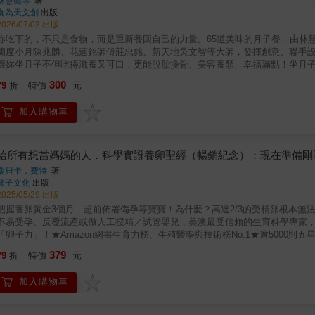
林慧懿等
著
食為天文創
出版
2026/07/03 出版
妳吃下的，不只是食物，而是重新養回自己的力量。65道美味的月子餐，由林
蘭度小月陳兆麟、花蓮銘師傅莊忠銘、新天地吳文智等大師，發揮創意、聯手
讓妳坐月子不但吃得滋養又可口，更能脫胎換骨、美容養顏、幸福滿點！坐月
吃紅棗、雞蛋；南方人以燉品為主，特別是麻油雞、豬蹄湯；喝米酒水則在台灣
300
79
折
特價
元
麵、元氣藥膳、高纖時蔬及幸福甜品，還要告訴妳許多坐月子的養生觀念，幫
的你✓ 即將生產，想提前準備月子飲食的新手媽媽✓ 正在坐月子，卻不知道該
加入購物車
為太太、媳婦、女兒準備月子料理的家人✓ 想透過飲食重新照顧自己身體的人
五星名廚團隊智慧，精心設計65道養身料理，從代謝排淨、修復元氣到深層滋
正適合台灣女性體質的月子食譜麻油雞、四神湯、青木瓜鱸魚湯、酒釀甜品、
藝，讓每一道料理，都不只是「進補」，更是一份對身體與心情的溫柔照顧。#
給所有想當媽媽的人．科學實證養卵聖經（暢銷紀念）：現在準備剛
元氣藥膳、高纖時蔬與幸福甜品，提供最完整的月子飲食搭配提案。
瑞貝卡．費特
著
柿子文化
出版
2025/05/29 出版
把握養卵黃金3個月，超前佈署備孕等寶寶！為什麼？高達2/3的受精卵根本無
不易受孕、反覆流產或做人工授精／試管嬰兒，美澳最受信賴的生育科學專家，
「卵子力」！★Amazon網書生育力榜、生殖醫學與技術榜No.1★逾5000則五
YouTuber──Taylor R相見恨晚你知道「臺灣每7對夫妻就有1對不孕」
379
79
折
特價
元
★如果妳有反覆流產的病史★如果妳準備做人工授精或試管嬰兒★如果妳想趁
齡產婦 ．多囊性卵巢症候群．子宮內膜異位症 ．卵巢早衰．自體免疫疾
加入購物車
質，增加順利懷孕的成功機率！什麼是「卵子品質」？卵子品質就是「卵子在受
股潛力！過去，大家以為讓卵子受精才是成功懷孕最要緊的課題，一提到「受
的潛能，才是更重要的挑戰。不論是自然受孕或做人工授精、試管嬰兒，卵子