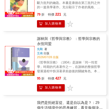
答案。本書介紹了主要的因果關係理論及其爭
斷力批判的鑰匙。本書是康德在第三批判之外
論，並以簡明的例子說明各種思路與質疑，不
的一篇美學著作。充分顯示了作者的風格、人
僅帶領讀者深入這引人入勝的議題，也充分展
格與若干重要思路。書中的主要內容有兩點：
221
現哲學思考的方法和思辨的樂趣。本書特色
79
折
特價
元
一是優美與崇高的對立與統一，一是強調美的
《因果關係》是充滿哲學趣味的書。一個理所
主觀性。優美與崇高是十八世紀流行的美學論
當然的現象──有原因就有結果──竟然拉出一長
加入購物車
題，康德將優美感與崇高感視作兩種美感形
串複雜而有深度的問題。釐清因果關係的問題
式，在本文中一方面闡發了優美與崇高的對立
牽涉甚廣，從科學、醫療、社會科學、法律、
統一，另一方面強調了美的主觀性。康德認為
政策治理等，都需要因果推論，AI時代倚賴的
美有兩種：崇高感和優美感。每一種刺激都令
謝林與《哲學與宗教》 ：哲學與宗教的
資料判讀，區分因果或關聯，也是重要的應
人愉悅但卻是以不同的方式。崇高感感動人，
永恆同盟
用。
而優美感則迷醉人；崇高是偉大的，而優美卻
先剛
著
可以是渺小的；崇高是純樸的，而優美則可以
五南
出版
是經過裝扮和修飾。本文不僅在美感形式上探
2026/07/28 出版
討了優美與崇高的界定與區別，同時亦暗含了
《哲學與宗教》（1804）是謝林「同一性哲
對優美感與崇高感如何可能這一問題的思考。
學」時期的代表著作之一，在謝林的整個哲學
發展過程中扮演著承前啟後的關鍵角色。本書
採用逐章釋義的方式，系統全面地闡釋了這部
427
95
折
特價
元
著作的核心思想（即同源分流的哲學與宗教如
何通過各自的重新定位而建立一種永恆和諧的
加入購物車
關係），以及相關的一些重要哲學問題。除此
之外，本書收錄了作者翻譯的《哲學與宗教》
全文，提供讀者對照參考。
我們是拒絕盲從、還是自以為是？：29
個生活情境中的思考練習，看見每個決定