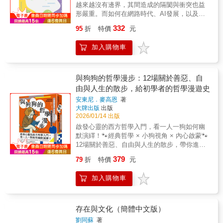
因此，本書談論的不只是寫作技巧的廣泛問
越來越沒有邊界，其間造成的隔閡與衝突也益
成與惡習對治之道；從梅洛龐蒂的知覺作用析
題，更牽涉到一場想像力激盪的人腦修煉，以
形嚴重。而如何在網路時代、AI發展，以及各
論太極拳的身體美學……。「人文學」的多樣
及文史學脈絡的宏大辯證。切記，在這資訊洪
種區域政治的張力中重新探討其中的倫理處
性是一種說明人的方式，關注多樣性彼此的連
332
95
折
特價
元
流與科技變革的時代，勿忘寫作的初心：以筆
境，以及應有的倫理方向，是相當重要的。本
繫關係屬於跨領域。至今，「臺灣人文學」仍
為劍，以心為燈，探尋文字背後那隱隱閃耀的
書有三篇，共八章，即傳統哲學新探篇：其下
是一個必須重視且期待有更多人關心的議題，
加入購物車
智慧與真理。★睿智推薦李永得 前文化部
三章，包括孔子哲學中天的非理性層次；從
期盼本書能成為讓「臺灣人文學」持續成長的
長、中央社董事長李遠哲 前中央研究院院長
《周易》晉卦談明德的定靜工夫；論荀子「中
養分。
杜奕瑾 台灣人工智慧實驗室創辦人郝廣才
道」思想中「時」之「應變」的修養功夫。跨
格林文化發行人張瑞昌 財團法人中央廣播電
文化新視野篇：其下三章，包括中國哲學與印
與狗狗的哲學漫步：12場關於善惡、自
臺總臺長黃安捷 智邦科技資深顧問楊斯棓醫
度佛教中對於「無」的討論；《莊子．德充
由與人生的散步，給初學者的哲學漫遊史
師 《要有一個人》作者鄭俊德 閱讀人社群
符》中的人性光輝與他者倫理；微生、底生與
安東尼．麥高恩
著
主編★專文推薦王志宏 《經典雜誌》總編輯
共生：當代跨個體思考的三個方向。當代倫理
大牌出版
出版
姚仁祿 慈濟人文志業中心合心精進長
實踐篇：其下兩章，包括三民主義基礎下的
2026/01/14 出版
「中華邦聯」構想——以涵靜老人寫給鄧小平
啟發心靈的西方哲學入門，看一人一狗如何幽
先生的兩封信為視點；面對當代環境倫理挑戰
默演繹！🐾經典哲學 × 小狗視角 × 內心啟蒙🐾
的哲學回應——以道家心性論為視角。世界走
12場關於善惡、自由與人生的散步，帶你進入
向已逐漸讓人難以掌握，倫理與邊界的意義為
柏拉圖、亞里斯多德等哲學家的思考現場，了
何？邊界的必要與問題又為何？當代區域政治
379
79
折
特價
元
解尼采的善惡觀、康德的自由觀、叔本華的生
的衝突與合作；國際移民與難民的開放、管
命意義哲學……以好奇叩問日常，以疑問拆解
制；關稅的保護、開放等，既涉倫理與實踐問
加入購物車
世界！│沒有唯一正解的路線，正是哲學的樂趣
題，也是邊界與融合的體現。期待經由深入的
「本書的目的，是想成為一本親切、易讀的哲
哲學反思，釐清問題關鍵點，也為如何實踐及
學入門書。就像帶狗散步，你總能選擇不同的
行動逐漸找到方向。
路線──這些路線在方向、距離，甚至目的上都
存在與文化（簡體中文版）
可能截然不同……這些不同的方法，正反映出
劉同蘇
著