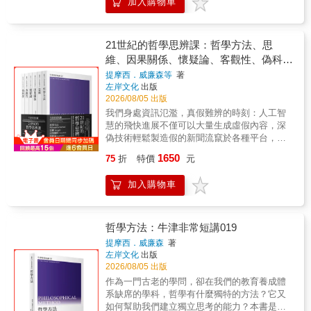
加入購物車
儀式、現象學與感官經驗，重新理解人類感知
成為可能的機制，並試圖回答由此引發的一連
只要一個簡單的答案，這正是我們這個時代所
原本如何嵌入自然世界，與萬物感應。
串的問題：思維就是計算嗎？思考只是大腦的
需要的態度。本書特色近年多有強調媒體識讀
神經連結狀態嗎？是由什麼誘發呢？又有哪些
能力的重要，原因不外資訊氾濫，真假難辨，
類型呢？人的心靈都只是別人無法進入的舞台
21世紀的哲學思辨課：哲學方法、思
甚至危及公共利益。本書透過對「偽科學」的
嗎？有讀懂他心的可能嗎？我們最常用語言來
維、因果關係、懷疑論、客觀性、偽科學
討論，不僅讓讀者一窺近代科學史的軌跡，劃
表達思想或思考的過程，那麼思維可以用語言
（牛津非常短講IV）
界所涉及的除了科學本質的哲學問題，還關係
提摩西．威廉森等
著
來理解嗎？沒有語言的動物就沒有思維嗎？語
左岸文化
出版
到政治、文化與社會權力，也呈現當代科學結
言文化差異會影響我們的思維嗎？思維有沒有
2026/08/05 出版
構的困境。
限制呢？出錯的思維又是怎麼回事？腦神經科
我們身處資訊氾濫，真假難辨的時刻：人工智
學的發展和人類學的研究方式開啟另一扇探索
慧的飛快進展不僅可以大量生成虛假內容，深
人類心靈的門窗，專長心靈哲學與認知科學的
偽技術輕鬆製造假的新聞流竄於各種平台，狂
作者，利用哲學、心理學、神經科學和人類學
潮甚至掃向學術與科學社群……人類的判斷力
的研究來幫助我們了解思維及其能力。並且以
1650
75
折
特價
元
受到前所未有的挑戰。但怎麼樣養成獨立思考
「我們是否對自己的思維負責？」連結了思維
的能力？這似乎不是我們傳統教育體制的關
與行為、道德判斷等倫理面向，讓哲學探討與
加入購物車
懷。如何讓自己成為一個「不好騙的人」，卻
日常生活結合。本書特色市面上談論思考的書
又不被懷疑論的虛無所吞噬？這就有賴於思考
不少，但著重在「思考／思維」的本質與運作
的訓練。有別於歐陸哲學龐大晦澀的理論，這
機制則較少（或限於心理學領域），本書簡要
個系列藉由講究清晰思考、嚴謹論證的分析哲
哲學方法：牛津非常短講019
卻不失細緻地梳理出這個重要的主題。
學，展示人類細緻的思考能力。哲學始於一個
提摩西．威廉森
著
簡單的疑問：為什麼？從好奇心開始，我們學
左岸文化
出版
習探究事物的本質、釐清使用的語言，《哲學
2026/08/05 出版
方法》即是從這個起源，介紹爭論的邏輯形
作為一門古老的學問，卻在我們的教育養成體
式、語言分析，思想實驗的支持與挑戰，以及
系缺席的學科，哲學有什麼獨特的方法？它又
當代哲學方法和各個學科的合作，建構思考力
如何幫助我們建立獨立思考的能力？本書是對