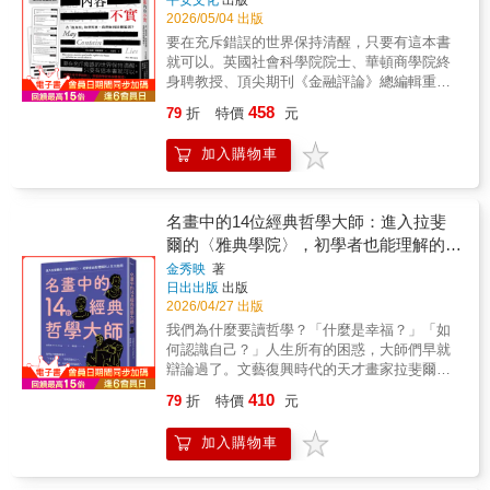
化為現象學的「在世存有」分析。超越傳統死
與文學影視作品，深入探討人們在恐懼、絕望
結構# 縱向意向性✦海德格（Martin
2026/05/04 出版
亡觀的二元對立，洞察年老是肉身在時間中喪
與不確定的處境中，希望如何驅動我們的選擇
Heidegger）：如何面對他的思想遺產？# 從
失本己性的進行式。透過「往死」的動態視
要在充斥錯誤的世界保持清醒，只要有這本書
與行動。他與叔本華、尼采、扎普菲等傳統著
「存在之謎」到「海德格之謎」# 《存在與時
角，揭示老去即是主體與世界連結的剝落，使
就可以。英國社會科學院院士、華頓商學院終
名悲觀思想家對話，也檢視宗教式的絕對信
間》與現象學的詮釋論轉向# 「海德格事件」#
年老成為一種具備本體論意義的存活危機，而
身聘教授、頂尖期刊《金融評論》總編輯重量
念，並提出幾個直指核心的思考：1 希望與願
「泰然任之」✦沙特（Jean-Paul Sartre）：超
非僅是死亡的序幕。並揭示年老的「他者
級力作！入選《逆思維》作者亞當．格蘭特
望、夢想、樂觀的差異？2 何時希望會變成危
越存在主義# 「醜聞作家」# 「未來思考的大
458
79
折
特價
元
性」。
「八大春季新概念好書」！《金融時報》、
險的自我欺騙？3 若希望不能改變世界其價值
師」# 「政治行動主體理論的先行者」# 沙特與
《泰晤士報》、《華爾街日報》等權威媒體一
何在？4 戰爭與氣候危機中還能希望什麼？最
他者的現象學# 「無」的存在論✦梅洛龐蒂
加入購物車
致盛讚！英國熱銷話題書！已售出七國版權！
後，作者指出，希望並不保證成功，但它讓人
（Maurice Merleau-Ponty）：以人文科學改造
Amazon讀者4.6星極度好評！報章大肆宣傳的
願意嘗試、願意承擔風險，也願意為未來負
現象學# 梅洛龐蒂著作的奇特命運# 放下身段的
研究成果，或許根本不存在；大學發表的突破
責。沒有希望，人將失去行動的動力；而正是
哲學# 格式塔心理學✦列維納斯（Emmanuel
性報告，其實什麼都沒發現。然而，只要有人
名畫中的14位經典哲學大師：進入拉斐
行動，使改變成為可能。▍ 在混亂世代藉哲
Lévinas）：一種新的人文主義烏托邦# 另一顆
希望它是真的，它就會變成真的。首刷附贈
爾的〈雅典學院〉，初學者也能理解的人
學思考日常，重新對焦我們與世界的關係
法國哲學良心# 真理為和平服務# 倫理學才是第
「思辨的檢查清單」讓你隨時隨地都能精確分
挪威當代知名哲學家拉斯．史文德森，擅長以
生大哉問
一哲學# 列維納斯的道德烏托邦✦鄂蘭
金秀映
著
析到手的所有資訊！❈ ❈ ❈你或許曾聽說
輕鬆淺白的語言，透過哲學持續不斷研究現今
（Hannah Arendt）：黑暗時代的思想家# 黑暗
日出出版
出版
過：喝母奶能讓孩子變得更聰明。國家隊輸球
社會的日常議題，譬如無聊、自由、孤獨、謊
2026/04/27 出版
時代中的鄂蘭# 什麼是極權主義？# 自由如何可
會導致股市下跌。不吃碳水化合物就可以輕鬆
言、恐懼、邪惡、希望等，挖掘人性中最深沉
能？# 行動與公共世界的首要# 自由體現於人的
我們為什麼要讀哲學？「什麼是幸福？」「如
減肥。只要練習一萬小時便能精通任何技能。
情感的正反兩面，並試圖在這些情感光譜中找
自身創造✦呂格爾（Paul Ricoeur）：一門豐饒
何認識自己？」人生所有的困惑，大師們早就
但，如果以上這些說法「可能內容不實」，
到其獨特的灰暗與光亮。也讓我們在資訊嘈雜
的現象學人學# 對人的哲學探討# 以敘事建構身
辯論過了。文藝復興時代的天才畫家拉斐爾在
你，又該相信什麼？每一天，當我們在閱讀書
的現世，學會用理性探求本質，重新檢視各個
份# 有能之人的現象學研究✦李維史陀（Claude
名作〈雅典學院〉中，運用神妙的透視法與象
籍、滑手機、看電視時，都會接收到無數資
410
79
折
特價
元
普世共通的心理情狀，從而構築出適合自己的
Lévi-Strauss）：曠野心靈的牧歌# 人類學的哲
徵手法，讓蘇格拉底、柏拉圖與亞里斯多德等
訊。科技的力量讓訊息傳播變得無比容易，近
思維，堅韌心智、活得更加自在。本書特色＊
學旨趣：透過他人了解自己# 結構人類學的目
古希臘思想巨擘，跨越時空齊聚一堂。本書將
年隨著AI技術快速發展，也有越來越多人遇到
加入購物車
結合倫理學、政治哲學與人生哲學等思想脈
標：社會模型的建構# 曠野心靈並非原始心靈#
這幅傳世名畫化為一扇窗，由柏拉圖研究權威
問題就詢問AI。但是，你的資訊來源真的值得
絡，並援引文學、宗教、歷史與日常經驗中的
結構研究法對哲學的衝擊# 李維史陀與現象學✦
金秀映教授引路，帶領你從畫中人物的姿態、
信任嗎？我們往往會傾向接受自己喜歡的說
具體例子，重新思考希望在人生中的位置。＊
德里達（Jacques Derrida）：解構就是希望#
表情與穿著細節，辨識出大師身影，毫不費力