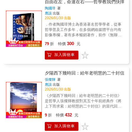
的歷史編寫成年表，2500年來，靠書寫成就的
自由在左，命運在右——哲學教我們抉擇
的能與不能，並從歷史的經驗追找「我們可以
文明，形成一種人類最聰明大腦「意識經驗」
做什麼？」為人類智能的永續尋找出路，作者
陶國璋
著
的馬拉松接力，終於形成了AI的史前史，沒有
應該
出版
強調：有覺醒力（awakening power）的「廣義
這2500年智者穿牆而出，天才由地湧現，凝聚
2026/01/30 出版
的寫作」是人性共知共感想像力及創意的通
了集體智能（collective intelligence）的超時空
道，包括文字、樂譜、圖像的思想鏈（chain of
．作者陶國璋博士為香港著名哲學學者，從事
聯繫，不可能有今天開放創新（open
thought）及上下文連結「工程」（context
哲學普及工作多年，在多個網絡媒體平台均有
innovation）的AI橫空出世。作者楊憲宏年輕時
connection engineering）的主導權，必須出自
影像專欄，著有多本暢銷著作，前作《無聊、
代是腦科學的研究者，1980年代就在台灣大學
人腦不能外包給機器。人類智能中最重要的非
空虛、絕望……紓解無助感的哲學配方》亦在
300
醫學院生理研究所以「自主神經系統」
79
折
特價
元
平穩性（無常）（nonstationarity）這是與時間
台灣銷量良好．本書據作者在大學哲學通識課
（autonomic nervous system）作為碩士研究
相關的隨機變動，AI的學習管理系統
「自由與命運」之授課內容整理而成，吸引學
的目標。這正是早期人類發明語言之前，心智
加入購物車
（LMS），目前仍然沒有可資信賴的數學證明
生及入門讀者．人面對動盪不安之時代，本書
感受（mind experiencing）在大腦形成「世界
（mathematical proof）框架可以模擬。所以任
主題可幫助大眾安頓心靈．本書內容豐富、深
模型」（world model）記憶的核心自動機制。
何想要類同神經系統的企圖，都會遇到瓶頸，
入淺出、縱橫東西方哲學對「命運」與「自
這本新著作《我寫故我在》（I write, therefore
因為物理律、數學律的應用是「常」的。人體
由」主題之思考，可讀性高本書根據作者陶國
夕陽西下幾時回：給年老明慧的二十封信
what I am），從腦科學的角度，透視了AI發展
還有化學律的極限變化，在神經原內外，不只
璋博士，在香港中文大學的明星級哲學通識課
張燦輝
著
的能與不能，並從歷史的經驗追找「我們可以
有生物能電位差，還有神經傳導物質
「自由與命運」授課內容整理而成。陶國璋博
應該
出版
做什麼？」為人類智能的永續尋找出路，作者
（neurotransmitters）的離子通道注入、釋放、
士思考命運與自由命題多年，本書彙整大量關
2026/01/30 出版
強調：有覺醒力（awakening power）的「廣義
作用、解除，造成神經元無時無刻的變變變，
於命運與自由的哲學論述，涵蓋決定論、存在
《夕陽西下幾時回：給年老明慧的二十封信》
的寫作」是人性共知共感想像力及創意的通
新的研究還將量子糾纏都列入「腦功能假
主義、道家及儒家思考，以中國與西方哲學中
是哲學人張燦輝教授對其五十年前經典作《將
道，包括文字、樂譜、圖像的思想鏈（chain of
說」。也就是說，「無常」，不只是宇宙環境
對命運感與主體性的不同理解，作融匯貫通，
上下而求索：給明慧的二十封信》的當代回
thought）及上下文連結「工程」（context
的底層性質，根本上，人腦意識運作就是鏡像
透過多重哲學立場的對照，引導讀者理解自由
應。作者以書信體結合哲學反思、時代見證與
connection engineering）的主導權，必須出自
了大千世界的「無常」。人機相連的文明
432
如何在因果、社會結構與生命限制之中被重新
9
折
特價
元
生命敘事，從存在焦慮、追尋真理、生死愛欲
人腦不能外包給機器。人類智能中最重要的非
（human machines connected civilization）才
定義。陶國璋博士以經歷重病、年逾七十的自
到香港命運與流亡經驗，構成一部氣魄寬宏的
平穩性（無常）（nonstationarity）這是與時間
是可能的未來，而不是獨立的機械自主AGI。
身經歷，作出貼地而剛健的思考，與眾生對
加入購物車
重量之作。適合關注哲學思想、人文教育、香
相關的隨機變動，AI的學習管理系統
「無常人腦」與「常機器」的永動in-out，強化
話。這是一部適合作為哲學入門、亦可作為長