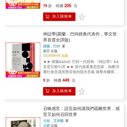
運動將屆滿三十周年，《童年與解放衍本》復
清晰筆觸、由一位極具天賦的科普作者所完成
特，他是法國存在主義的首倡者，被譽為「存
正反兩面，並試圖在這些灰暗的情感光譜中找
205
刻版的發行，讓社會大眾重新檢視三十年前黃
的精彩論述……我們需要下一代的史迪芬‧平
79
折
特價
元
在主義的鼻祖」；他的思想浸透於各種意識形
到其獨特的光亮。也讓我們在資訊嘈雜的現
武雄教授最重要的教改經典文本，既具有時代
克。在一個只要能對著麥克風咆哮，就能自稱
態和生活方式之中。本書由兩篇構成：〈存在
世，學會用理性探求本質，重新檢視各個普世
意義，也蘊含歷久不衰的人文思考。 &
『公共知識分子』的年代，《共同知識》提醒
加入購物車
主義即人文主義〉(又譯作〈存在主義是一種人
共通的心理情狀，從而構築出適合自己的思
了我們：真正的公共知識分子該是什麼樣
道主義〉)最早是1945年演講的文本，發表於
維，堅韌心智、活得更加自在。 本書特色 ●大
子。」——《泰晤士報》（The Times）
1946年，是沙特對自己的思想作通俗易懂的闡
量引用自古到今的哲學論述、做全面的概念分
（UK）「組織嚴謹、說明清楚…… 這位友善又
述，與針對來自四方八面責難存在主義的辯
析，更以貼近讀者的電影、戲劇、文學為例，
神話學(羅蘭．巴特經典代表作，華文世
略帶調皮自負的教授，確實別有一番魅力。」
護；〈今天的希望：與沙特的談話〉發表於
細膩而共情的闡述關於孤獨經驗的發現。 ●打
界首度全譯版)
——《紐約時報》（The New York Times）
1980年。其中沙特一再強調，他的存在主義本
破大眾對孤獨的成見，彙整各方資料一步一步
羅蘭．巴特
著
「一本充滿活力、學識豐富的著作。」——
質上是一種對人生充滿希望的樂觀主義哲學。
推導出年紀、性別、時代、個人主義、社群網
麥田
出版
《經濟學人》（The Economist）「清晰而審慎
本書另收錄沙特養女(Arlette Elkaim-Sartre)寫
路、新聞媒體等與孤獨的關係和影響層面。 ●
2019/09/05 出版
地討論了我們在彼此溝通時必須理解的核心議
的序文〈演講的背景〉說明。-------------------------
給予讀者面對孤獨的思考基礎、協助自我發
★★ 羅蘭&&bull; 巴特一代經典 《神話學》&&
題…… 這本書既啟發人心又引人深思；借用平
---------「……人首先存在，碰到各種遭遇，世界
現、建立個人邏輯，進而理解孤獨、享受獨
首度完整中譯 ★★ 當代最重要思想家，揭櫫消
克自己的比喻，它確實值得與之共舞。」——
起伏不定，然後限定自己。因為，人在開始時
處。
費社會意識形態背後的隱含意義 痛擊布爾喬亞
《衛報》（The Guardian）「輕鬆有趣，且富
一無所有，只是後來才成為甚麼。」------〈存
符號宰制，書寫結構主義文化分析的傳奇篇章
啟發性。」——《華爾街日報》（The Wall
在主義即人文主義〉
449
9
折
特價
元
【本書特色】 ★ 法國當代符號學泰斗羅蘭
Street Journal）「你覺得自己知道別人對你的
&bull; 巴特成名代表作，問世逾六十年，華文
想法有什麼想法嗎？事實上，你可能有誤會，
加入購物車
世界首度全譯 ★ 結構主義文化分析開山之作，
而《共同知識》能告訴你問題出在哪裡。讀完
文化研究、符號媒介、當代思潮、社會學、流
本書，你會對人類行為形成一套嶄新的觀
行學必讀經典 ★ 書中開創之神話分析方法，影
點。」──約拿·博格（Jonah Berger），著有紐
響二十世紀後半各大符號意義解讀、流行符碼
約時報暢銷書《瘋潮行銷》與《如何改變一個
召喚感官：語言如何讓我們疏離世界，感
運用相關領域 ★ 近代思想大師中，以日常生活
人》「史迪芬‧平克在這部知識經典深入淺出解
官又如何召回世界
事物為理論分析對象的罕見奇書，深入淺出，
釋為何共同知識是人類互動的成功關鍵。」──
大衛．艾布蘭
著
與庶民接軌 ★ 國立中央大學法文系教授許綺玲
艾瑞克‧馬斯金（Eric Maskin），諾貝爾經濟學
大家
出版