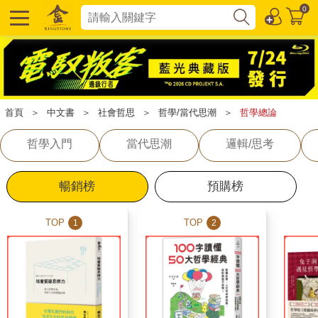
0
首頁
＞
中文書
＞
社會哲思
＞
哲學/當代思潮
＞
哲學總論
哲學入門
當代思潮
邏輯/思考
暢銷榜
預購榜
TOP
TOP
1
2