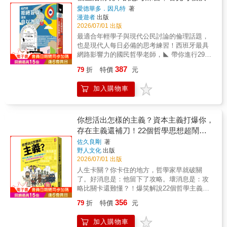
背後的倫理和邏輯
愛德華多．因凡特
著
漫遊者
出版
2026/07/01 出版
最適合年輕學子與現代公民討論的倫理話題，
也是現代人每日必備的思考練習！西班牙最具
網路影響力的國民哲學老師，◣ 帶你進行29場
充滿智慧與幽默的蘇格拉底式對話！◢❖❖❖近
387
79
折
特價
元
百位哲學大師為你打開無限可能，幫助你建立
自己的價值觀、看懂自己的選擇，且懂得包容
加入購物車
異己，成為一個真正具有獨立思考能力的人！
❖❖❖如何度過分手情傷？如何面對親人死亡？
買多少東西才會快樂？你怎麼知道這種感覺是
不是愛？不小心出軌，應該跟對方坦白嗎？另
你想活出怎樣的主義？資本主義打爆你，
一半偷看我的手機，有關係嗎？男人應該成為
存在主義還補刀！22個哲學思想超鬧大
女權主義者嗎？上不了理想志願怎麼辦？做人
亂鬥，帶你在人生荒謬連擊裡笑著破關！
佐久良剛
著
要低調合群，還是做自己？……本書作者因凡
野人文化
出版
特是西班牙最受年輕人歡迎的哲學老師，他在
2026/07/01 出版
教學生涯初期，從學生身上深刻感受到，今日
人生卡關？你卡住的地方，哲學家早就破關
哲學已失去最初源於希臘街頭討論的開放傳
了。好消息是：他留下了攻略。壞消息是：攻
統，成為象牙塔中的學問，離生活非常遙遠。
略比關卡還難懂？！爆笑解說22個哲學主義，
因此，他帶領學生走出戶外，到公園、市集、
把「看不懂但很重要」的思想，翻譯成「聽得
商場，收集與大眾生活切身相關的煩惱或困
356
79
折
特價
元
懂還笑出來」的荒謬比喻！#社會主義如果
擾，作為哲學課的主題，逐一帶領學生討論和
AKB48取消競爭會怎麼樣？當舞台C位改成排
辯證，更進一步在網路上開設論壇，鼓勵更多
加入購物車
班制，偶像竟然變成台上打呵欠的厭世上班