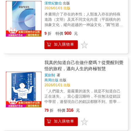
哲學獨特的混合性質。」本書依循蘇格拉底的
漢世紀數位
出版
對話傳統，作者安東尼．麥高恩與小狗莫提從
2026/01/01 出版
「好狗或壞狗」的善惡觀談起，一路探索倫理
本書簡介了存在的本性；人類進入存在的特殊
學、知識論，及形上學等哲學大哉問，顛覆你
進路（文明）及其不同文化向度（平面橫向的
習以為常的認知。只要跟著聊天節奏，你會發
抽象文化，縱向超越的一神論文化，“圓”性迴圈
現，哲學可以賦予你力量，讓你成為更好的
的個別具象文化）；人類文明如何把本身存在
900
人，思考正確的行動準則與人生目標。它會引
9
折
特價
元
交給了機器的統治；以及人類還原於本身存在
導你在寧靜時刻思索這些大哉問：我們為何存
的可能。存在不過是終極自在的永恆活動；基
在？現實的最終本質是什麼？我怎麼知道冰箱
加入購物車
於自我／他者的反-沖性終極綜合，活動永不休
門關上時，那盞燈究竟有沒有熄滅？│給初學者
止地自我超越，那就是存在。人類經由三個基
的哲學漫遊史，│不同路線，都能激發你新的思
本文化進路而通達存在，就彼此交織地反-沖著
考：漫步1 什麼是好狗，什麼是壞狗？漫步
共鳴於存在本身的“圓”性終極綜合活動。這三個
我真的知道自己在做什麼嗎？從覺醒到覺
2 該追求什麼，才能活出真正的幸福？漫步3
基本文化進路是：發端于地中海地區的橫向平
悟的旅程，邁向人生的終極智慧
要做對的事，還是做結果最好的事？漫步4 人
推的抽象文化，起源於“兩河流域”的縱向直通的
類真的能自由做選擇嗎？漫步5 只要三步驟，
冀劍制
著
一神論文化，生發於東亞大陸的“圓”性迴圈的個
商周出版
出版
就能破解錯誤邏輯？漫步6 存在的本質是什
別具象文化（作為“天”創自然文化的典範）。抽
2026/01/01 出版
麼？漫步7 是什麼使一隻狗成為「狗」？漫步8
象文化，從克里特島孕發，經希臘的定型，羅
如何確定我們知道的都是真的？漫步9 閉起雙
「人們最大、最嚴重的迷失，就是不知道自己
馬的實體化，最終顯明了抽取普遍同一的單質
眼，世界就不存在了？漫步10 知識的邊界在哪
正在迷失。」當心靈沉睡時，不但無法從錯誤
表像不足以容納存在活動極性反-沖著的多彩活
裡？漫步11 科學真的中立客觀嗎？漫步12 生命
中學習，連發現自己的錯誤都辦不到。哲學家
力，從而，不得不自我解體而消散；基督教一
有什麼意義？一人一狗，一場溫柔又犀利的思
冀劍制教授將帶領讀者踏上「覺醒」的旅途，
神論的拯救，使抽象文化於中世紀個別具象的
316
79
折
特價
元
想之旅──吐槽、腦洞大開、據理力爭……那小
一步步傳授自覺的智慧，教你如何察覺那些暗
終極綜合活動裡面復活，但是，又經宗教改革
小腦袋能懂的語言，你一定也行！快翻開本
中影響行為的因子：- 錯誤知識：我現在的判
對存在淵源處的理念凝固，啟蒙運動確立的擺
加入購物車
書，跟上他們的步伐──跨越時空的思想漫遊，
斷標準，是事實，還是錯誤資訊？- 自我中
置人類存在的抽象方式，工業革命以抽象的機
即刻出發！
心：我所看到的世界，真的和他人眼中的世界
器（純粹表像的實體）重新擺置了環繞人類的