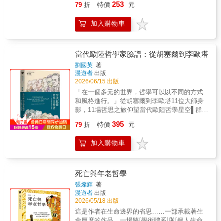
對會讓你思考、大笑並獲益良多。‧我想把本書
哲學」）。這些著作從多個方面進一步展示了
253
79
折
特價
元
代求知者的啟蒙之作 帶領大家深化邏輯、看透
推薦給任何認為哲學很重要的人，同時也推薦
謝林「同一性哲學」的豐富面貌。
表象、保持好奇心本書當代公認的最佳哲學入
給那些鄙視哲學的人——因為就算是為了鄙視
加入購物車
門書，諾貝爾獎得主羅素以其特有的幽默與精
它，你也得拿出論據才行。‧不論是對第一次接
鍊文字介紹各個哲學基本問題，例如真理的本
觸哲學的新手，還是希望透過閱讀來激發自己
質、知識的基礎和表象與實在等，以幫助讀者
質疑並深度思考周遭世界的人，我都強烈推薦
建立清晰的思考架構。這部作品有兩個層面，
當代歐陸哲學家臉譜：從胡塞爾到李歐塔
這本書。毫無疑問，這是一本在闔上很久之
其一是對近代哲學的概覽。羅素從英國哲學家
後，依然會讓你持續反思的好書。‧在這個人們
劉國英
著
巴克萊出發，展示如何去質疑習以為常的表
被無數資訊和言論淹沒、卻往往分不清其價值
漫遊者
出版
象。隨後，羅素介紹了笛卡兒，並說明「系統
2026/06/15 出版
與真偽的時代，這絕對是一本值得擁有、一讀
性的懷疑論」是哲學的根基。隨後他轉向了德
再讀的好書。‧在作者提出的每個問題中，都出
「在一個多元的世界，哲學可以以不同的方式
國哲學家康德，以探討「先驗的綜合知識」是
神入化地將不同哲學家的視角編織在一起。他
和風格進行。」從胡塞爾到李歐塔11位大師身
否可能。最後，羅素回到了古希臘，進入柏拉
對這些哲學論點的解釋極為高明，在必要且不
影，11場哲思之旅仰望當代歐陸哲學星空▌群星
圖的觀念論世界。除此之外，他還詳細區分不
可或缺的地方保留了專業術語，同時又巧妙融
閃耀的當代歐陸哲學二十世紀是歐陸哲學的顛
395
同類型的知識，並介紹了休謨的歸納原則、基
79
折
特價
元
入了較為生活化的口語，為整本書注入了清新
峰期，現象學、存在主義、解釋學、結構主
本的邏輯三段論等思考工具。最終他強調，真
感與活力。‧這本書最棒的地方之一，就是作者
義、後結構主義、後現代主義、解構、批判理
正的哲學沉思不是自我侷限，而是來自於心靈
加入購物車
那優雅的幽默感。他的幽默悄無聲息、不著痕
論等蓬勃發展，彼此緊密關聯，更與文學、人
的逐漸擴展。唯有保持理性、不受制於盲目的
跡，因此完全不會讓人感到負擔，反而因為運
文、藝術相互交織。本書收錄劉國英教授的十
期待或恐懼，才能走出偏見與習慣的牢籠。這
用得極有智慧而令人自然地心領神會。‧閱讀這
一篇文章，每篇介紹一位當代歐陸哲學家的思
本書的價值在於，對於熟悉哲學的讀者來說，
本書真是一大享受。它成功地讓每一個概念讀
想，包括：✦德國現象學兩大奠基者：胡塞
死亡與年老哲學
它是一本複習近代知識論發展的入門書，對於
起來都像在和朋友聊天一樣，而且探討的議題
爾、海德格✦法國現象學最重要代表：沙特、
張燦輝
著
熱愛思考的人來說，則是一本充滿挑戰的知性
非常有趣，從墮胎、愛情、純素主義到女性主
梅洛龐蒂、列維納斯、呂格爾✦結構主義者：
漫遊者
出版
探索之書。
義等等。毫無疑問，這是一本我會想送給心愛
李維史陀✦後結構主義者：傅柯✦解構論者：德
2026/05/18 出版
之人的書。‧我是一位語文教師，此書成功幫助
里達✦後現代主義者：李歐塔✦政治思想家：鄂
這是作者在生命邊界的省思……一部承載著生
我引導學生的思考方式，並提升學生的寫作技
蘭▌與大師的交會劉教授留學法國期間，曾在法
命厚度的作品，一場將[學術體系]與[個人生命