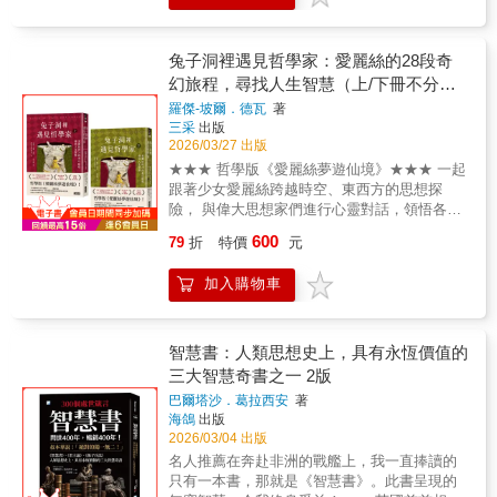
做？❈ ❈ ❈【各界名家好評如潮】【芝加哥
之問世，乃基於目前臺灣社會，人文素養低
大學教授、國際貨幣基金組織前首席經濟學
落，導致道德崩饋、是非不分，並以利益掛
家】拉古拉姆．拉詹【《金融時報》總編輯、
帥，只要我喜歡沒有什麼不可以，實讓人對臺
兔子洞裡遇見哲學家：愛麗絲的28段奇
《穀倉效應》作者】吉蓮．邰蒂【《這個世界
灣的未來感到憂心，尤其是政治上意識形態的
幻旅程，尋找人生智慧（上/下冊不分
運作的真相》、《數字裡的真相》作者】瓦茲
作祟與詐騙集團的猖獗，已嚴重影響到社會安
售）
拉夫．史密爾【賓州大學華頓商學院教授、
羅傑-坡爾．德瓦
著
定。究其原因，主要在於人文素養的不足所
《零阻力改變》作者】凱蒂．米爾克曼【英國
三采
出版
致。人文素養之功用，在於改造社會、淨化人
2026/03/27 出版
央行前首席經濟學家】安迪．霍爾丹【全民查
心，以及增進明辨是非的能力，使我們具有良
假會社總編審】陳秀鳳【台灣事實查核中心總
★★★ 哲學版《愛麗絲夢遊仙境》★★★ 一起
好的品德、明辨是非的能力，並懂得尊重別人
編輯】陳偉婷【TNL Mediagene關鍵評論網媒
跟著少女愛麗絲跨越時空、東西方的思想探
的人文素養，社會自然安定。 教育為百年樹
體集團共同創辦人及內容長】楊士範
險， 與偉大思想家們進行心靈對話，領悟各種
人，想讓國人擁有豐厚的人文素養底蘊，教育
【MyGoPen總編審】葉子揚【國立中正大學傳
哲思想法如何塑造人類文明。 「未經檢視的生
單位應特別重視人文素養的培育，從小就開始
600
79
折
特價
元
播學系教授】管中祥洞悉真相 ●中文推薦人依
活不值得過。」──蘇格拉底 哲學是理解和應對
方能見效。人文素養的教育，從幼稚園起是接
姓名筆畫序排列❈ ❈ ❈「這是一本精采的好
當今世界變遷、不穩定地緣政局的重要工具，
受知識的準備階段；小學應著重於品德教育的
加入購物車
書，闡述如何在謊言與誤導性的統計數據中找
思考我們是根據什麼樣的思想在行動，並從古
階段；中學為人文教育的階段；大學則為依個
到合理趨近真相的方法。在這個令人困惑的世
今智慧中學習如何建立自我價值與人生意義！
人興趣，選擇深化人文素養的知識，而成為專
界中，這是一份珍貴的指引。」——芝加哥大
【國外暢銷佳績/得獎紀錄】 ★入圍「蘇格蘭之
業素養的階段。最後筆者認為：知識若不能內
學教授、國際貨幣基金組織前首席經濟學家／
約文學獎」（Prix litt&eacute;raire des
智慧書：人類思想史上，具有永恆價值的
化，進而加以應用，便是無用的知識，對我們
拉古拉姆．拉詹「強而有力地解釋為何錯誤訊
Rencontres &Eacute;cossaises 2025）決選
三大智慧奇書之一 2版
的人生毫無意義。
息是影響所有人的問題──無論是在金融、政
★亞馬遜 4.6星好評 ★版權已售：義、德、
巴爾塔沙．葛拉西安
著
治、媒體、商業或任何地方。作者提供了在自
荷、捷克、西、葡、巴西、日、俄、丹麥、土
海鴿
出版
己生活乃至整個社會如何應對這個問題的想
耳其、波蘭、匈牙利、烏克蘭、立陶宛、拉脫
2026/03/04 出版
法。是一本及時又相當啟發人心的書。」——
維亞、羅馬尼亞、塞爾維亞、加泰隆尼亞、以
名人推薦在奔赴非洲的戰艦上，我一直捧讀的
《金融時報》總編輯、《穀倉效應》作者／吉
及阿拉伯等二十國語言 「一部絢麗耀眼的思想
只有一本書，那就是《智慧書》。此書呈現的
蓮．邰蒂「一本頭腦清楚的指南，帶領讀者看
史。」──《回聲報》（Les Echos） 「我們找