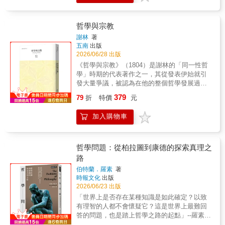
學生參與思考練習。其新穎有趣的做法深受歡
族？#效益主義如果喪屍電影也講求效益主義，
迎，吸引了無數青年學子熱烈參與。本書便收
人類應該趕快被吃光光？在喪屍比人類還多的
錄了29個來自真實生活、讓你超級有感的疑惑
世界裡，人類主動排隊給喪屍吃，才是邊沁主
哲學與宗教
和煩惱，跟著作者輕鬆幽默的語調，你將看見
張的「社會的最大幸福」啊！#資本主義創業神
康德、邊沁、黑格爾、梭羅、羅素、維根斯
謝林
著
話的背後，根本是大型肇事逃逸現場？失敗之
五南
出版
坦、笛卡爾、尼采等近百位哲學大師的不同觀
後重新開始就好！但那些陪你失敗的人算什
2026/06/28 出版
點。你也會發現，每個答案與抉擇背後，都代
麼？#清貧主義VS拜金主義一天少喝一杯咖
表了一連串看不見的價值觀，以及你自以為是
《哲學與宗教》（1804）是謝林的「同一性哲
啡，真的能買房？（並不能）但不買房，就能
的理性判斷，而在各種現實的衝突下，這些抉
學」時期的代表著作之一，其從發表伊始就引
一輩子一天一杯咖啡了！尼采：別再用「奴隸
擇可能也正在顛覆你對自我的認知。作者還在
發大量爭議，被認為在他的整個哲學發展過程
道德」安慰自己，化欲望為力量吧！人生就像
書中穿插了大量哲學家的軼事，與知名電影的
中扮演著承前啟後的關鍵角色。在這部著作
379
一連串荒謬連擊，何不讓哲學思想成為你的前
79
折
特價
元
劇情、場景和對話，來增添你對哲學思想的興
裡，謝林提出了哲學與宗教「同源分流」，並
進攻略，挑個對的主義，帶你笑著破關！本書
趣和理解，也讓閱讀過程變得更加愉悅。最後
最終回歸「永恆同盟」的思想。從這個角度出
特色哲學很難嗎？這本書證明未必。資訊爆炸
加入購物車
並用〈講道理的藝術〉，教你有條不紊地陳述
發，謝林一方面反駁了宗教信仰對於哲學的僭
時代，現代人比任何時候都需要哲學，卻又難
自己的想法，以及對付試圖用各種謬論操縱你
越主張，堅決捍衛哲學和理性的至高無上的地
耐枯燥。作者以YouTuber般的無厘頭介紹各種
的人的「必殺技」，幫助你建立批判性思考能
位，另一方面以一種簡明扼要的方式勾勒出了
思想與主義，讀來像看直播，邊笑邊不禁重新
力。周威同（國立臺東女中公民與社會科教
他的哲學體系的基本框架和主要議題。本卷收
哲學問題：從柏拉圖到康德的探索真理之
思考工作、金錢與幸福。
師）周維毅（公民教師）黃益中（公民教師、
錄的另外幾部（篇）著作，《伊曼努爾•康德》
路
《思辨》作者） 哲學新媒體 ——誠摯推薦【西
（1804）和《論德國科學的本質》（1807）表
伯特蘭．羅素
著
班牙讀者好評推薦】‧我今年26歲，非常喜歡這
達了謝林對於同時代德國哲學的形勢和走向的
時報文化
出版
本書，同時也在想，如果能在16歲——那個開
看法，《哲學導論》（1804）以闡釋哲學史的
2026/06/23 出版
始要面對生活中種種迷惘與困境的年紀——就
方式引導初學者去接觸「真正的哲學」，而
「世界上是否存在某種知識是如此確定？以致
讀到這本書，那該有多好。最重要的是，這本
《自然哲學導論箴言錄》（1806）和《自然哲
有理智的人都不會懷疑它？這是世界上最難回
書教我們如何包容擁有不同意見和想法的人。
學箴言錄》（1806）則是以獨特的箴言寫作方
答的問題，也是踏上哲學之路的起點」--羅素懷
我向所有的青少年和成年人強烈推薦，本書絕
式闡釋了他的哲學體系的基礎部分（即「自然
疑是通往真理的起點二十世紀哲學大師獻給當