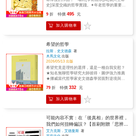
巧。【本書特色】★以提問揭示選擇背後的倫
蘭西學院、巴黎索爾邦大學、巴黎高等師範學
史]深度交織的哲學實踐。✦年老哲學的重要著
理原則和現實衝突。★鼓勵打破框架並善用邏
院、法國社會科學高等研究學院，與其中六位
作本書是作者一貫深思與不斷叩問的研究大
輯，找到適合自己的答案。★用生動的哲學家
495
哲學家交會：・說話鏗鏘有力、熱切而投入的
9
折
特價
元
成，也填補了中文學術界在「年老哲學」範疇
軼事，引發進一步了解哲學思想的興趣。★透
傅柯；・一邊講課一邊沉思的李維史陀；・身
長期以來的系統性缺失。✦東西方生死觀的辯
過「講道理的藝術」，學習論述技巧與分辨愚
體力行體現其哲學理想的列維納斯；・就鄂蘭
加入購物車
證整合由歷史維度開展，本書採取了問題導向
弄人心的謬論。
的核心學說而進行思想交鋒的李歐塔與呂格
的模式，先探索了古希臘神話與哲學、基督宗
爾；・親筆回信為青年學子論文提供意見的德
教、與中國哲學中，有關死亡、靈魂、永恆、
里達。這些親炙大師的經驗，讓作者深切體會
不朽與生命存在環環相扣的哲學思考，然後將
希望的哲學
到當代歐陸哲學的獨特面貌，例如：大師之間
東西方生死觀辯證整合。從這個基礎上，導引
拉斯．史文德森
著
公開辯論不常見，但他們並不會迴避展現與他
出不同的哲學家對死亡與年老的哲學反省。✦
木馬文化
出版
人思路差異的對辯，這種對辯是君子之間的思
學習哲學即是學習死亡本書跳脫了傳統死亡學
2026/05/13 出版
想交鋒。還有，這些哲學家之所以成為思想大
（Thanatology）僅作為實徵研究或心理輔導的
希望究竟是理性的選擇，還是一種自我安慰？
師，在於他們都並非空有理論，而是充滿實踐
範疇，轉而回歸哲學的原點：「學習哲學即是
★知名無聊哲學研究大師彼得・圖伊強力推薦
關懷，並且能夠在其行事中展現出來。▌11位哲
學習死亡」。。✦死亡並非生命中的事件，因
★挪威當代哲學家史文德森學習面對逆境與恐
學家，11場哲思之旅這十一篇文章的寫作時間
為人無法經驗死亡本書最核心的理論貢獻：對
懼的力量之作希望，是生命具有意義的必要條
前後跨越二十年（2004-2024），其中部分源自
332
「死亡」與「年老」之本質差別的微觀解析。
79
折
特價
元
件——「沒有希望與渴望，我們將寸步難
期刊的哲學家專輯總序（胡塞爾、海德格、梅
「死亡並非生命中的事件」，因為人無法經驗
行。」在充滿戰爭、氣候危機與個人焦慮的時
洛龐蒂），部分為悼念或追思之作（列維納
死亡。✦往死(Dying)與年老(Ageing)：動態的生
加入購物車
代，希望常被視為天真、逃避，甚至是一種自
斯、李維史陀、呂格爾、德里達），一篇原是
命議題既然死亡本身是無法指稱的「無」
我安慰。然而，無論徹底認定未來無望，或是
期刊專論（李歐塔），另有三篇是專為本論集
（Nothing），那麼哲學的主戰場便應移至「往
過度確信一切會好轉，其實都已經失去希望本
而撰寫（沙特、鄂蘭、傅柯）。所有曾發表的
死」（Dying）與「年老」（Ageing）這兩個動
身。真正的希望，存在於不確定之中，也存在
文章，也都經過增補和修訂。以下是本書的核
可能內容不實：在「後真相」的世界裡，
態過程。「現在進行式」的生命過程，才是當
於行動之中。☆充分理解現實、打破非理性恐
心內容：✦胡塞爾（Edmund Husserl）：從邏
我們如何扭轉偏誤？【首刷附贈「思辨的
代年老哲學最應直面的生命議題。✦年老學的
懼、重建行動力量的自由之書☆挪威知名哲學
輯到歷史# 從數學哲學到邏輯研究# 意識作為意
檢查清單」】
現象學轉向：本書將「年老」從生物學衰老轉
艾力克斯．艾德曼斯
著
家拉斯．史文德森結合哲學史、現代生活案例
向性歷驗# 內在時間意識與意識意向性的雙重
平安文化
出版