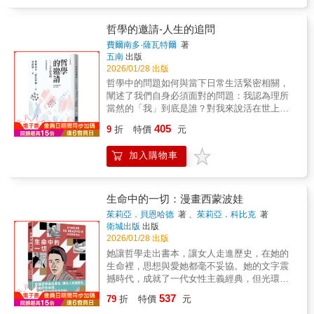
港經驗與生命意義的讀者。49年前，哲學人張
（LMS），目前仍然沒有可資信賴的數學證明
智能（augmented intelligence）才是希望。★
期參考、影響生命的思想文本。
燦輝以《將上下而求索：給明慧的二十封信》
（mathematical proof）框架可以模擬。所以任
前瞻推薦李遠哲 中央研究院前院長黃安捷 智邦
（與周兆祥合著）啟迪無數青年讀者；半世紀
何想要類同神經系統的企圖，都會遇到瓶頸，
哲學的邀請-人生的追問
科技前董事長郭宗杰 中央研究院院士（C.-C.
後，他在遠離香港故土的英倫書房，寫下了這
因為物理律、數學律的應用是「常」的。人體
費爾南多·薩瓦特爾
著
Jay Kuo Ming Hsieh Chair Professor,
部與生命對話的續篇——《夕陽西下幾時回：
還有化學律的極限變化，在神經原內外，不只
五南
出版
University of Southern California）王志宏 《經
給年老明慧的二十封信》。本書透過二十封致
有生物能電位差，還有神經傳導物質
2026/01/28 出版
典》雜誌總編輯湯銘哲 國立成功大學醫學院教
昔日筆友「明慧」的信札，在人生黃昏之際再
（neurotransmitters）的離子通道注入、釋放、
哲學中的問題如何與當下日常生活緊密相關，
授、國際傷口中心主任黃心雅 中山大學外文系
次深探並肯定「人之為人」的意義。全書交織
作用、解除，造成神經元無時無刻的變變變，
闡述了我們自身必須面對的問題：我認為理所
特聘教授林珊如 國立陽明交通大學教育研究所
「存在叩問」、「香港敘事」與「慢老哲學」
新的研究還將量子糾纏都列入「腦功能假
當然的「我」到底是誰？對我來說活在世上意
講座教授徐經倫 中央研究院生物醫學科學研究
三股思流，結合思想、自傳與時代記憶。作者
說」。也就是說，「無常」，不只是宇宙環境
味著什麼？我在什麼意義上是自由的？死的想
所、台灣大學生命科學系、台灣計算神經與德
405
以真摯且不妥協的筆觸，回顧自己從青年求索
的底層性質，根本上，人腦意識運作就是鏡像
9
折
特價
元
法是如何影響我的生活的？……本書並不打算
國 Bernstien Nework 神經科學聯盟助研究員宋
到晚年回望的人生軌跡、縷述對香港時代巨變
了大千世界的「無常」。人機相連的文明
一勞永逸地回答所有這些問題，而是希望以一
國誠 博士 國立政治大學國際關係研究中心資深
的感懷，並分享如何好好活過有限人生的睿智
（human machines connected civilization）才
加入購物車
種越來越豐富、越來越有意義的方式繼續將它
研究員
思考。對年輕讀者而言，本書是一盞照亮人生
是可能的未來，而不是獨立的機械自主AGI。
們提出，同時也嘗試性地做出一些回答，以幫
前路的明燈；對香港讀者，是一份拒絕被收編
「無常人腦」與「常機器」的永動in-out，強化
助我們理性地與這些問題共同生活。本書作為
的思想證詞；對行至晚年的讀者，則是一條通
智能（augmented intelligence）才是希望。★
一本哲學方面的啟蒙讀物，出自西班牙最有名
生命中的一切：漫畫西蒙波娃
往平靜與清醒的內在道路。李偉才（科普作
前瞻推薦李遠哲 中央研究院前院長黃安捷 智邦
的哲學家之手，提供了一個鮮活易懂的哲學概
茱莉亞．貝恩哈德
著 、
茱莉亞．科比克
著
家）邢福增（中央研究院近代史研究所國科會
科技前董事長郭宗杰 中央研究院院士（C.-C.
念。無論是第一次接觸哲學的中學生，還是其
衛城出版
出版
研究學者 ）陳健民（中央研究院客座研究員、
Jay Kuo Ming Hsieh Chair Professor,
他希望對哲學這一智識傳統的根本內容有所瞭
2026/01/28 出版
台灣香港研究學會理事長）黃秀如（資深出版
University of Southern California）王志宏 《經
解的任何年紀的人，都適合閱讀本書。
她讓哲學走出書本，讓女人走進歷史，在她的
人）黃冠閔（中央研究院中國文哲研究所研究
典》雜誌總編輯湯銘哲 國立成功大學醫學院教
生命裡，思想與愛她都毫不妥協。她的文字震
員兼所長）劉麗芝（多倫多大學利銘澤典宬館
授、國際傷口中心主任黃心雅 中山大學外文系
撼時代，成就了一代女性主義經典，但光環背
長）
特聘教授林珊如 國立陽明交通大學教育研究所
後，是孤獨、愛與自由交錯的戰場。貝爾記者
講座教授徐經倫 中央研究院生物醫學科學研究
537
79
折
特價
元
在按下門鈴之前，緊張得喘不過氣。在門的另
所、台灣大學生命科學系、台灣計算神經與德