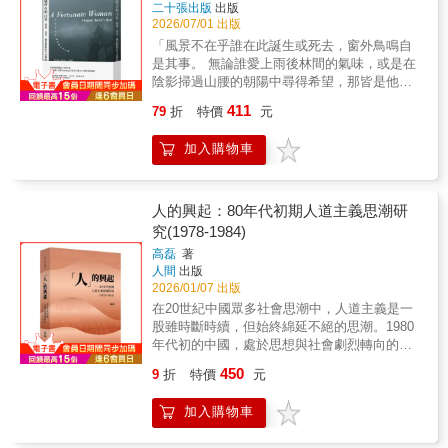
二十張出版
出版
2026/07/01 出版
「風景不在乎誰在此誕生或死去，窗外鳥鳴自
是其事。 無論誰愛上雨後林間的氣味，或是在
陰影掃過山腰的朝陽中尋得希望，那皆是他們
自己的事。 一片風景如同一本書，無從知曉誰
411
79
折
特價
元
將翻閱，亦不知其中故事會如何形塑讀者的生
命。」 ★獲選《星期日泰晤士報》年度好書，
加入購物車
入圍二○二二年英國重量級非虛構文學獎──巴
美列．捷福獎（Baillie Gifford Prize）決選。
★因緣際會追隨且致敬美學大師──約翰・伯格
（John Berger）作品《幸運之人》的步伐，尋
人的興起：80年代初期人道主義思潮研
找醫病之間純粹的「人的關係」。 談醫病依附
究(1978-1984)
關係、生命哲理、醫療省思，所謂豐盛與富
高磊
著
足，是共處一地的居民與自然環境給予的餽
人間
出版
贈。作者在整理久病之母的舊房時，發現了一
2026/01/07 出版
本書，美學大師──約翰・伯格的作品《幸運之
在20世紀中國眾多社會思潮中，人道主義是一
人》（A Fortunate Man），閱讀的力量引領她
股雖時斷時續，但始終綿延不絕的思潮。1980
認識了近在咫尺的非凡人物：多年來選擇在偏
年代初的中國，處於思想與社會劇烈轉向的時
遠林谷區執業的全科醫師──她對共同居處於山
代。歷經長期的政治運動之後，改革開放的時
谷的病患們瞭若指掌，眾人的生命故事與自我
450
9
折
特價
元
代曙光，重新召喚出對「人」的思考。正是在
人生交織，日子是如山霧起落、流水環伺，進
此契機中，「人道主義思潮」再次浮現。由此
而寫就的關於醫病思索的美麗書冊。 尋找醫病
加入購物車
開啟對「人」的廣泛討論，成為了幾個重要
之間純粹的「人的關係」。 關懷病患的真諦在
「思想事件」之一，對當時和後來的中國思想
於傾聽、理解、設身處地、接納每個人的本