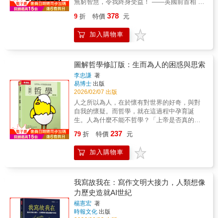
無窮智慧，令我終身受益！ ——英國前首相 邱
穿企業、大學、作者與 TED 演講名嘴兜售的誇
到那本會讓你愛上哲學的書了。」──《北方之
吉爾這樣的書，只讀一遍顯然是不夠的，它是
大說法、草率研究，以及偶爾赤裸裸的謊言。
聲報》（La Voix du Nord） 【內容簡介】 一部
378
9
折
特價
元
一本隨時都可以用得上的書。簡言之，它是一
……這是一本切合時代的書，而且即使涉及偏
絕妙哲學小說，以奇幻的方式帶領讀者探索人
位終身伴侶。——德國哲學家 叔本華在剖析道
學術的統計理論，也常常讓人會心一笑。」
生意義。 「 我們以為知道真相，其實卻是似是
加入購物車
德方面，歐洲沒有人可以比葛拉西安更縝密、
——《泰晤士報》❈ ❈ ❈作為訊息查核的工
而非的想法、虛假的認知。 任何事情都受到想
更精細。葛拉西安的人生經驗，顯示出今日無
作者，每天面對的不只是謊言，而是「看似合
法的左右。影響所及也不只是人的態度和性
人能比的智慧與穎悟。——德國哲學家 尼采◎
理」的錯誤。本書從人類常見的思考偏誤出
格， 包含你、我的生活、非人類的生活，甚至
《智慧書》——人類思想史上，具有永恆價值
圖解哲學修訂版：生而為人的困惑與思索
發，層層拆解「論述、資料、證據與證明」間
是地球的生命，都受到想法的影響。 在思想國
的三大智慧奇書之一！歐洲有許多學者相信，
常被混淆的關係。作者指出多數誤導並非來自
度中可以幫助了解主要的思想脈絡，它們的多
李忠謙
著
千百年以來，人類思想史上具有永恆價值的處
赤裸的假訊息，而是被包裝得精緻動人的故
易博士
出版
樣性以及彼此衝突甚至對立的點。 知道哪些想
世智慧包含於三大奇書：一是《智慧書》，二
事、似是而非的統計與被過度詮釋的研究。在
2026/02/07 出版
法是可能的、有哪些陣營彼此互相抗衡，以及
是《君主論》，三是《孫子兵法》。◎ 300個
後真相時代，辨識真偽是每個公民的基本素
哪些陷阱該避免...... 」──異議仙女 某天，名
人之所以為人，在於懷有對世界的好奇，與對
處世箴言——問世400年，暢銷400年！《智慧
養。本書提供一套清晰且可操作的思考框架，
叫愛麗絲的女孩意外掉進了兔子洞，認識了智
自我的懷疑。而哲學，就在這過程中孕育誕
書》自從一六四七年問世以來，深受讀者喜
讓我們在情緒與立場之前，先回到證據與邏
鼠與瘋鼠、袋鼠、異議仙女與白皇后。那是一
生。人為什麼不能不哲學？「上帝是否真的存
愛，歷經幾百年時光之淘洗而不衰。德國哲學
輯。這不是一本可有可無的書，而是一種必要
個匯聚了各時代哲學家與思想家的奇幻世界。
在？」「世界是怎麼來的，世界的本源是什
237
家叔本華曾經刻意將其譯成德文，並且盛讚此
79
折
特價
元
的免疫力。——全民查假會社總編審／陳秀鳳
在這個思想的國度裡，她可以與蘇格拉底同遊
麼？」「朝政敗壞、生活不順遂，該如何安身
書「絕對的獨一無二」。◎ 你應該一半是蛇，
《可能內容不實》是一本非常精彩、有趣且很
市場、走出柏拉圖的洞穴、聆聽亞里斯多德的
立命？」當你開始思考這些問題時，其實哲學
一半如鴿，這不是魔鬼，而是天才！《智慧
加入購物車
容易讀的書。我覺得非常適合用來溝通「相關
課程；在沙漠、恆河畔、古中國，了解希伯
的思辨就已經開始。哲學的內容含括世界存在
書》匯集三百條絕妙的格言警句，論及識人觀
非因果」、「確認偏誤是什麼」之類的議題。
來、古印度、佛陀，以及孔子、老子的智慧；
的真相、對宗教的理性反省，到人人都能有共
事、慎斷是非、修練自我、防範邪惡等處世智
也非常適合拿來檢視我們自己或外部作者的稿
並坐上時光穿梭艙，看見信仰與科學技術對思
鳴的普世性價值思考，甚至數學、科學等本來
慧和謀略。我們在尊重原文的基礎上，對內容
件和腳本時候該注意哪些描述和來源。書中的
想的啟蒙，和蒙田、馬基維利、笛卡兒、斯賓
也是屬於哲學的一部分……但是，哲學是什
我寫故我在：寫作文明大接力，人類想像
進行具體分類，包括：處世、語言、自省、識
「誤判階梯」的理論更是精彩，簡單又清楚的
諾莎、伏爾泰、盧梭、康德同行，與不同哲學
麼？這個提問連哲學家們都難以明確地定義描
力歷史造就AI世紀
人、交友、行事、待人、情緒、修身、感悟，
梳理各種造成誤判的理由和脈絡。——TNL
家的對話，深入探討幸福、自由、正義、愛與
述，然而正如哲學的希臘文是「愛智慧」一
使讀者看起來更清晰明朗。
楊憲宏
著
Mediagene關鍵評論網媒體集團共同創辦人及
死亡等議題。透過多次旅程，她將領略哲學世
樣，對智慧的熱愛與追求，就是哲學。「本書
時報文化
出版
內容長／楊士範
界的豐富與多元，期待找到一句能夠指引她的
的內容涵蓋東西方重要哲學家，介紹的順序雖