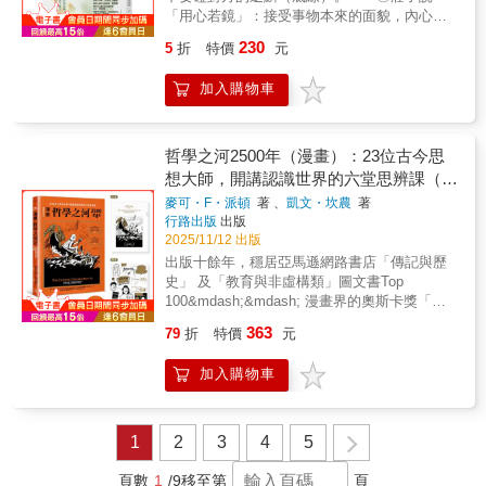
生都在工作、享受工作、擁有自己品味的人；
as a Social Function and Liberal Art." The
「用心若鏡」：接受事物本來的面貌，內心就
不讓人生的不幸化為悲哀、任其擴大的
Outer Chapters: Miscellaneous essays that
不會受傷。 ◎《孟子》：「出乎爾者，反
人； 能以自己的語言，講述自己人生的人
230
5
折
特價
元
bridge Drucker’s social ecology with the works
乎爾者也。」你怎麼待人，結果會回應到你身
&mdash;&mdash;這是她們的故事。
of Western sages and literary giants, offering
上。 作者諸葛楗，學生時期曾是不良少
加入購物車
a cross-temporal spiritual dialogue.This book
年， 二十多歲時意識到自己走錯了路，
is an invitation to entrepreneurs and thinkers
決定重啟人生，從練習書法開始轉化心
alike to look beyond the mechanics of
境。 後來進入成均館大學研究所，主修
business and engage with the "why" behind
東洋哲學。 他將閱讀哲學經典的領悟上
哲學之河2500年（漫畫）：23位古今思
the "how." It is a testament to the power of
傳至YouTube，點閱數超過150萬。 現代
想大師，開講認識世界的六堂思辨課（首
deep reading and the enduring relevance of
人工作忙碌，週一很憂鬱、週二得提勁，週四
刷附贈16×11.8公分Ｑ萌資料夾，贈完即
麥可・F・派頓
著 、
凱文・坎農
著
Drucker’s vision for a functioning society.
開始坐不住， 到了週日晚上，又得面對
行路出版
出版
止！）
可怕的週一。 一週七天的迴圈，人生就
2025/11/12 出版
像跑鼠輪？ 作者重新詮釋兩千五百年前
出版十餘年，穩居亞馬遜網路書店「傳記與歷
的中國思想家墨子、莊子、孔子、孟子等經典
史」 及「教育與非虛構類」圖文書Top
語錄， 根據每天的身心狀態，提供心靈
100&mdash;&mdash; 漫畫界的奧斯卡獎「艾
解方。 因為他從練習書法的過程中體會
斯納獎」得主＋哲學教授及哲學與宗教學程主
到： 一句話若寫數十遍、上百遍，最後
363
79
折
特價
元
持人 ＝讀者力挺：「最幽默風趣、引人入勝的
就能成為自己的一部分。 ◎週一抄幾句
哲學概論！」 （本書第一版名為《漫畫哲學之
《論語》，穩住生活的重心 週一就像
加入購物車
河》，內容無增修，請避免重複購買） ＊＊＊
陀螺開始轉動，抓穩重心，剩下六天就能順利
＊＊＊ 我們該如何思考？如何判斷真與假？人
運轉， 《論語》談人的本分、生活的
類是否真的能自由選擇？善惡的界線又是由誰
信念，幫助你穩定心情。 孔子說：
來劃定？&hellip;&hellip; 哲學不是離我們遙遠
1
2
3
4
5
「溫故而知新，可以為師。」 學習固
的象牙塔知識與泛泛空談，而是關於每個人、
然重要，但更重要的是，不把自己知道的事視
每天都在面對的問題。 嚴謹的哲學家派頓與知
頁數
1
/9
移至第
頁
為全部。 ◎週二抄《孟子》，繪製人生