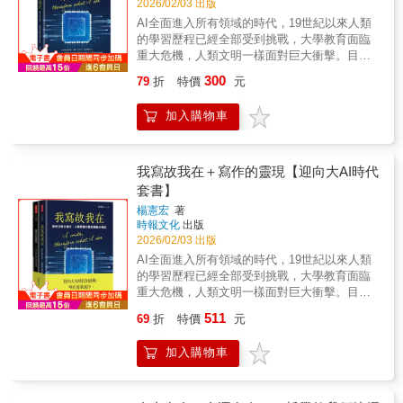
2026/02/03 出版
座右銘。 書中的思考工具，在作者的妙筆下幻
然按照時間的先後，但重點並未放在哲學概念
AI全面進入所有領域的時代，19世紀以來人類
化成小說中陪伴愛麗絲的四個重要角色：異議
或內容的歷史發展，而是放在個別哲學家學說
的學習歷程已經全部受到挑戰，大學教育面臨
仙女（象徵批判性思考）、袋鼠（象徵背景知
的介紹。作者以流暢的文筆，清楚地介紹重要
重大危機，人類文明一樣面對巨大衝擊。目前
識）、智鼠與瘋鼠（象徵人類理智與瘋狂的兩
哲學家的一些重要概念及學說，確實做到了簡
的AI才起步而已，仍然很弱，Weak AI卻已經
面精神） ▶ 愛麗絲：「我遇到的哲學家，全都
明易懂而又不致誤導的地步。」─林正弘
300
79
折
特價
元
有如洪水般淹沒傳統知識的殿堂。Stronger AI
想解釋該如何生活，但我不明白，為什麼他們
則已經在孕育中。在此不確定的年代，接續
彼此之間卻無法達成共識&hellip;&hellip;」 ▶
加入購物車
2024年12月出版《寫作的靈現》（Mind
智鼠與瘋鼠：「想法的好壞，其實是針對個人
silhouette）提出「靠AI長知識，動手寫才有想
而異。妳必須自己找到適合妳的想法，因為對
像力」，作者楊憲宏再次出手，將人類想像力
妳來說不好的想法，對另一個人來說或許卻是
的歷史編寫成年表，2500年來，靠書寫成就的
我寫故我在＋寫作的靈現【迎向大AI時代
適合的。」 ▶ 異議仙女：「思想從來就不是單
文明，形成一種人類最聰明大腦「意識經驗」
套書】
獨存在的，我最會的就是製造障礙！」 ▶ 白皇
的馬拉松接力，終於形成了AI的史前史，沒有
后：「思想的生命極其漫長，遠遠超過人類的
楊憲宏
著
這2500年智者穿牆而出，天才由地湧現，凝聚
壽命。在它們存在的過程中，可能會改變樣
時報文化
出版
了集體智能（collective intelligence）的超時空
貌、轉換形式、換上新的外衣，但它們並不會
2026/02/03 出版
聯繫，不可能有今天開放創新（open
死亡。」
AI全面進入所有領域的時代，19世紀以來人類
innovation）的AI橫空出世。作者楊憲宏年輕時
的學習歷程已經全部受到挑戰，大學教育面臨
代是腦科學的研究者，1980年代就在台灣大學
重大危機，人類文明一樣面對巨大衝擊。目前
醫學院生理研究所以「自主神經系統」
的AI才起步而已，仍然很弱，Weak AI卻已經
（autonomic nervous system）作為碩士研究
511
69
折
特價
元
有如洪水般淹沒傳統知識的殿堂。Stronger AI
的目標。這正是早期人類發明語言之前，心智
則已經在孕育中。在此不確定的年代，接續
感受（mind experiencing）在大腦形成「世界
加入購物車
2024年12月出版《寫作的靈現》（Mind
模型」（world model）記憶的核心自動機制。
silhouette）提出「靠AI長知識，動手寫才有想
這本新著作《我寫故我在》（I write, therefore
像力」，作者楊憲宏再次出手，將人類想像力
what I am），從腦科學的角度，透視了AI發展