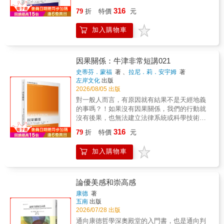
的工具。談到思考，我們需要檢視人類的意識
哲學方法的概述：釐清我們使用的語言，運用
316
狀態、當作動詞的思考和當作名詞的思維內
79
折
特價
元
各種形式的爭論來質疑並提出理論，善用基本
容，《思維》扼要不失細緻地討論這些面向與
邏輯推理與思想實驗挑戰既有論點，在不同的
限制。確認了思維的狀態，我們把視線轉向外
加入購物車
提案中如何判斷以選擇最合理的支持；此外，
在世界，作為宇宙黏合劑的《因果關係》存在
藉由歷史的學習，我們可以看到許多普遍性的
嗎？以因果構築的世界是否真的是我們所想的
問題如何被提出、發展、解決、引出新方
樣子？此刻討論這個問題格外有意義，畢竟科
向……哲學史的豐厚內容本身就是哲學方法的
因果關係：牛津非常短講021
學社群、政治決策，以及最新的AI訓練學習都
重要環節。而在當代，這些哲學方法又如何與
史蒂芬．蒙福
著 、
拉尼．莉．安宇姆
著
涉及因果關係。懷疑論／陰謀說幾乎是全球面
社會人類學、語言學、電腦科學、生物學……
左岸文化
出版
對的共同問題，有所謂「真相」這回事嗎？然
等學科攜手，跨領域做出貢獻，也是在整體環
2026/08/05 出版
而，懷疑卻又是推動進步的動力！《懷疑論》
境漠視人文學科的偏見中，讓哲學保有生機的
對一般人而言，有原因就有結果不是天經地義
質疑因果與知識的穩固性，迫使方法更嚴謹，
關鍵。要在訊息洪流、資訊碎片化、AI大行其
的事嗎？！如果沒有因果關係，我們的行動就
本書為知識辯護，也解析把激進懷疑論帶入公
道的時刻，裝備自己的思辨能力，就從《哲學
沒有後果，也無法建立法律系統或科學技術。
共討論的嚴重性。那麼，追求知識理想的《客
方法》開始！本書特色談論思考的方法並不容
哲學家對此有什麼好糾結的呢？「因果關係」
觀性》可有一致的標準？所謂的「客觀」是什
316
易，向來給人艱澀深奧印象的哲學，其實有一
79
折
特價
元
確實是必須要嚴肅對待的問題。我們該如何理
麼意思？可量化的就是客觀的嗎？人的行為研
套嚴謹的思考方法。作者用許多易懂的例子說
解「一件事導致另一件事」呢？作者先從「因
究或品味又如何呢？最後，《偽科學》裡為真
明澄清語言、審慎思辨、建立論證，以及哲學
加入購物車
果概念是什麼」開始，如果連因果是什麼都不
假劃界的問題，帶我們回顧科學的型態，也讓
和其他領域的合作與貢獻。
清楚，怎麼可能尋找因果關係？那麼，因果關
我們回到當前生活的重要課題－－假新聞、反
係真的存在嗎？它是時間的先後規律嗎？是事
疫苗、甚至是科學造假，本書的內容都可以應
件之間的相關性問題、或僅是能量傳遞？原因
用得上。生而為人，卻凡事問AI？鍛鍊自己的
論優美感和崇高感
「必然」導致結果嗎？又或者，原因只是結果
思辨力，才不致於在資訊洪流中滅頂。
康德
著
發生的機率或傾向？我們該如何尋找原因？因
五南
出版
果的必然性是否會威脅人類的自由意志？當我
2026/07/28 出版
們開始思考，就會發現這些問題都沒有簡單的
通向康德哲學深奧殿堂的入門書，也是通向判