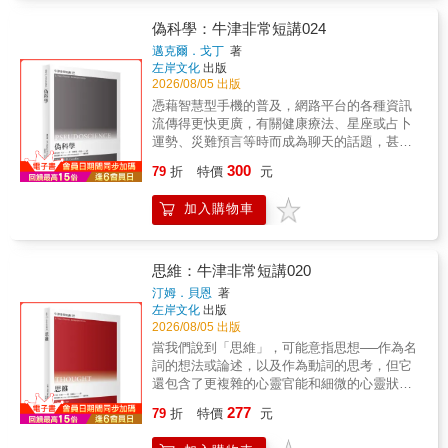
代。他要問的是：當我們重新學會辨認居住地
何時成為一種價值？科學就是客觀的嗎？有真
和諧掉對人權、民主體制、科學知識的主張和
的植物、追蹤候鳥的路線，思想是否也能重新
實客觀的知識存在嗎？對世界的認識可能不受
偽科學：牛津非常短講024
堅持，本書以哲學論證破解這樣的混淆，公共
長出根系——畢竟語言文字所能承載的，終究
任何假設或價值影響嗎？客觀的就有權威、就
邁克爾．戈丁
著
辯論必須回歸理性討論。
只是碎片化與扁平化的現實切片，而文字無法
是真理？怎麼樣算精確的表徵？量化數字就是
左岸文化
出版
抵達、感官卻能觸及之處，是豐盈得超乎想像
真正客觀的嗎？人類行為、倫理學和品味也都
2026/08/05 出版
的靈動世界。一本比三十年前更迫切的經典
有客觀性嗎？作者簡要回顧現代客觀性誕生的
憑藉智慧型手機的普及，網路平台的各種資訊
《召喚感官》自1996年出版以來，全球學術文
背景，再挑戰科學的客觀性、對世界的概念建
流傳得更快更廣，有關健康療法、星座或占卜
獻引用已逾萬次——平均每個工作日都有學者
構、客觀性與真理的關係，直指當代以輾壓性
運勢、災難預言等時而成為聊天的話題，甚至
將之列為思想基礎，涵蓋哲學、生態學、語言
的數字運算取代判斷的責任，最後返回人本的
登上傳統媒體的版面。對受過良好教育、具有
學、心理學與藝術治療等領域，是當代人文思
300
倫理學和品味美學的客觀性討論，展現哲學回
79
折
特價
元
「科學理性」的人，或許可以輕易地宣稱某些
想中少數真正跨越學科邊界的經典。而艾布蘭
應當代社會議題的方式。本書特色客觀性已經
內容是「偽科學」，但偽科學與真正科學的區
在書中創造的「超人類世界」（the more-than-
成為現代生活中的崇高價值，而科學經常就被
加入購物車
分是什麼？我們憑什麼來劃分這條界線？「劃
human world）一詞，也已成為全球生態運動的
視為較具有客觀性的領域，其中最不受汙染的
界」的問題顯然複雜得多。作者從近代科學史
核心術語。在網路、社群媒體與人工智慧進一
是量化的數字，於是，政治社會經濟等各種議
的發展梳理科學與偽科學模糊的邊界，仔細考
步將人類注意力帶離具體世界的今天，本書對
題，也都以數字管理為追求客觀的方法。本書
察殘存科學（如鍊金術）、過度政治化的科學
思維：牛津非常短講020
於感官貧乏、地方感流失與自我疏離的描述，
簡要回顧現代客觀性的背景與意義，羅列其中
（如優生學）、反建制科學（如創造論），到
竟顯得比三十年前更加迫切。「我們的眼睛是
汀姆．貝恩
著
關鍵的問題並逐一解析，展現哲學回應當代社
當前科學造假的問題（如冷核融合）。由於科
在與其他眼睛的微妙互動中演化出來，一如我
左岸文化
出版
會議題的方式。
學探索本身的限制，以及當代科學運作的機
們的耳朵按其結構就是調校成能靈敏聽到狼嚎
2026/08/05 出版
制，讓灰色地帶的爭議無可避免。面對爭議，
和鵝鳴。若我們封閉自己，不再聆聽其他生命
當我們說到「思維」，可能意指思想──作為名
需要的是釐清問題而非全面否認，否認主義散
的聲音，並繼續以我們的生活方式將這些非人
詞的想法或論述，以及作為動詞的思考，但它
播懷疑、混淆大眾對科學共識的理解，並招募
生命的感知方式推向滅絕、消逝，那我們就是
還包含了更複雜的心靈官能和細微的心靈狀
具有學術資格的科學家，表面上符合主流科學
在剝奪自身感覺的完整性，就是在剝奪我們心
態，本書細細爬梳「什麼是思維？」以及「思
277
的操作模式，實質上卻損害了公共利益，而這
79
折
特價
元
智的一致性。只有在與非人類生命的接觸和共
維如何在大腦中實現？」這類有關思維本質的
算不算是「偽科學」，同樣取決於我們如何定
處中，我們才是人類。」循著口傳神話、巫術
問題。從思維的官能為起點，書中探索使思維
義這個詞。對偽科學進行認真的思索，而不是