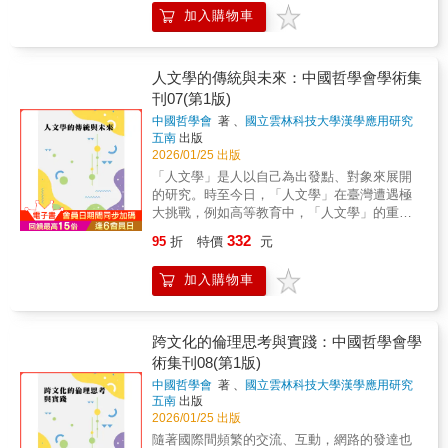
一端，是轟動法國社會、開創當代女性主義的
國 Bernstien Nework 神經科學聯盟助研究員宋
加入購物車
思想家，西蒙．波娃。她聽聞西蒙．波娃的各
國誠 博士 國立政治大學國際關係研究中心資深
種事蹟，查找過無數輿論批評，卻沒想過在門
研究員這是一個AI的時代，也是一個人文復興
的另一頭等她的，卻是一名寂寞的老太太。出
的時代。Imagination is more important than
身巴黎沒落家庭的西蒙．波娃，自青少年時期
人文學的傳統與未來：中國哲學會學術集
knowledge. ──愛因斯坦寫作一事為何與AI有
起便自覺格格不入。不同於她的同儕，她不願
關？因為在未來，沒有一件事不是在寫作！隨
刊07(第1版)
做個家庭主婦，當時的社會卻不看好女性讀書
著科技的發展進化，專屬於人類的文字、情
中國哲學會
著 、
國立雲林科技大學漢學應用研究
學習，被困在傳統思想中的她，只好不斷探詢
感、思考力等「技藝」，是否會有被AI超越的
所
著
五南
出版
生命存在的意義。在索邦求學、與沙特並肩切
一天？答案既是「YES」也是「NO」。作者楊
2026/01/25 出版
磋的經歷，幾乎改變了西蒙．波娃的一生。
憲宏提供了一個哲學性的視野：現代人對於AI
「人文學」是人以自己為出發點、對象來展開
1949年，她以《第二性》正面拆解「女人」的
時代迎面襲來的焦慮感，更應該回到語言文化
的研究。時至今日，「人文學」在臺灣遭遇極
社會建構，激起歐洲輿論海嘯。此後，她投身
的歷史連結去重新認識與認知。本書由此引領
大挑戰，例如高等教育中，「人文學」的重要
政治與女性主義運動，從阿爾及利亞獨立到法
讀者深入探索寫作的藝術與心靈的修煉。在人
學科，包括哲學、歷史、文學等規模都在萎
國墮胎合法化，處處可見她的身影。然而，在
332
工智慧時代，寫作不僅是技藝，更可視為一種
95
折
特價
元
縮。「人文學」的重要性與價值雖然仍不斷被
這些傳奇的背後，卻是長年的孤獨與自我懷
人生哲學，需識得文字的魂魄與靈現，才有辦
提及，事實是「人文學」卻逐漸邊緣化，這令
疑。西蒙．波娃在愛與思想之中拉扯，因飽受
法深刻思考寫作的本質與意義。全書共分五
加入購物車
人非常擔憂。如何將擔憂轉為實際行動，抱持
批評而困頓。她渴望思想的純粹，也渴望被理
講，從寫作態度、技巧到心靈修煉，逐步引導
危機即轉機的信念，承認並檢視當前處境，嘗
解的溫度；她寫下《第二性》揭露女性的處
讀者理解寫作是如何透過不斷的自我探索、博
試提出具有人文新意的解決方案，這是身為人
境，卻在私人書信中坦白自己仍無法完全擺脫
雅修養與創新，成為記錄時代與人性的重要工
文研究者及團體的責任。本書有兩篇，共八
跨文化的倫理思考與實踐：中國哲學會學
依附的痛苦。隨著貝爾記者的訪談，我們可以
具。有AI伴飛，雖然能提升知識、事半功倍，
章，即多元文化的傳統智慧篇：其下四章，包
術集刊08(第1版)
看到一個偉大思想家曾經的掙扎與依戀──正是
但唯有親自動手寫作，才能開啟無邊的想像
括從《周易》中孚卦談祭祀燕禮中的人神感
這份渴望，成就了一代思想家。她的一生，不
力。勇於面對寫作過程中的模糊與自由無邊
中國哲學會
著 、
國立雲林科技大學漢學應用研究
應；《老子．第一章》詮釋問題探究：以
是為了成為誰的偶像，而是為了讓所有女人都
所
著
五南
出版
際，才能在故事的拼貼與細節掌控中有所突
「有」、「無」與「有名」、「無名」為主
能成為自己。
2026/01/25 出版
破。這不僅是一本寫給寫作者的書，更是獻給
軸……。當代議題的人文展望篇：其下四章，
所有渴望透過文字連結世界、尋找自我的人。
隨著國際間頻繁的交流、互動，網路的發達也
包括從環境德行倫理學觀點談環境中的德行養