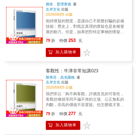
礎。
鄧肯．普理查德
著
式，我們固然獲得了前所未有的知識與力量，
左岸文化
出版
但是否也逐漸失去更悠遠深厚的感知能力？魔
2026/08/05 出版
術師如何理解巫醫與薩滿的世界作者艾布蘭提
抱持懷疑的態度，是讓自己不那麼好騙的必備
出一個大膽而深刻的觀點：人類與萬物的疏
技能；歷史上，對既定真理的懷疑也是各種發
離，不只是科技發展的結果，更是一場漫長的
展的動力。但是，如果把對特定事物的懷疑擴
感知革命。尤其是拼音文字的出現，不僅改變
大為「普遍的懷疑論」，認為信念沒有恰當的
了書寫方式，也深刻改變了人類理解自身與世
253
79
折
特價
元
基礎，所以我們並沒有掌握知識，因此沒有所
界的方式。我們逐漸將心靈視為封閉於身體內
謂的「真相」，有的只是相對的主觀意見，這
部的私人空間，將時間理解為單向推進的歷史
加入購物車
樣的激進懷疑論蔓延到公共討論，造成的某些
進程，並把周遭萬物視為等待利用與管理的對
結果可能就不是我們所樂見的。如果所有知識
象，而非能夠感知、回應、與我們共同棲居於
主張都可能是錯誤的，我們是否真的能「知
世界的存在。艾布蘭在書中描述親身經驗：他
道」任何事情？怎樣才是擁有知識呢？在當代
以魔術師身分在不同部落生活交流，期間他的
客觀性：牛津非常短講023
社會和政治運動（例如氣候變遷否認論、後真
感官被一次次喚醒——蟋蟀的鳴叫不再是背景
斯蒂芬．高克羅格
著
相政治和假新聞）、甚至與個人健康相關的反
噪音，而是一句句清晰的訊息；螢火蟲與倒映
左岸文化
出版
疫苗運動中，懷疑論又扮演什麼角色？又如何
星光的稻田，讓他一度失去方向感，分不清天
2026/08/05 出版
與我們的「美好人生」有關？作者先檢視懷疑
空與大地。然而返回北美後，這些能力以驚人
我們常以「夠不夠客觀」評價意見的可靠性，
論的哲學挑戰：從古典哲學笛卡兒式的懷疑，
的速度退化。這讓他意識到：感官的鈍化不是
客觀彷彿就等同不偏不倚的立場、公正無私的
到電影《駭客任務》裡我們都是被母體電腦操
天生的，而是被一整套文明訓練出來的。我們
判斷，崇高的價值不容置疑。但怎麼樣才算
控的桶中腦，簡潔地介紹這些問題的主要論證
學會把樹木看成木材、把河流看成水資源，而
「客觀」，其實是個複雜的哲學概念。本書從
277
與回應；作者也為知識辯護，剖析激進懷疑論
同時間，世界也不再向我們說話。人類愈來愈
79
折
特價
元
對客觀的四種描述──排除偏頗與成見、不受任
者的問題，最後提出運用懷疑論能如何實現更
像是站在世界之外的孤獨物種。我們對土地及
何假設或價值影響的判斷、在相互競爭的假設
有意義的生活。本書特色激進懷疑論的主張經
萬物的靈性視而不見，也從而失去自身的大部
加入購物車
間建立一套判斷的程序、以及積極性的精確的
常以「尊重」的偽裝出現在公共議題的討論
分靈性。但艾布蘭並不主張回到沒有文字的年
表述──開始，逐一分析其中的問題：客觀性從
上，用「大家都沒錯，只是相對的主觀意見」