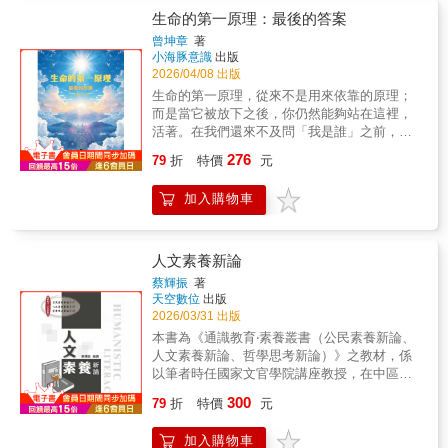
法；看得越多，同溫層就越厚。扭曲真相的方
跳脫將希望簡化為正向思考或心理安慰的常見
具爭議性的世界級哲學家# 解構的理論和實踐
推開哲學大門。──從名畫看懂哲學，從哲學找
生命的第一原理：最後的答案
法百百種，人們會刻意隱瞞立場相反的資訊、
理解，細緻辨析希望與恐懼、絕望、自由、自
動機# 解構的倫理關懷# 另類政治行動者✦傅柯
回自己──本書拋開生硬的教條，直接面對生命
一開始就不收集完整的資料，抑或是硬要曲解
曾坤章
著
欺、信任之間的關係，指出希望既可能成為力
（Michel Foucault）：一位遊牧思想家# 傅柯
的大哉問。透過藝術美感的引領，你會發現哲
小海豚意識
出版
出錯誤的結論，進而創造出不實的內容。身處
量，也可能導向幻覺與危險。＊結合理論與真
作為遊牧思想家的四重意義# 一種新的歷史觀#
學不再是遙不可及的理論，而是就在你我身
2026/04/08 出版
如今的世界，具備「區分迷思與現實的能力」
實生命經驗，從疾病、失落、政治現實到民主
一位為自由而戰的思想家# 一位批判思想家✦李
邊、指引生活方向的明燈。▲蘇格拉底：為何
變得比任何時候都還重要。倫敦商學院金融學
生命的第一原理，從來不是用來依靠的原理；
社會中的公民選擇，探討人如何在不確定之中
歐塔（Jean-François Lyotard）：後現代是超
「認識你自己」是人生的最大課題？因為人生
教授艾力克斯．艾德曼斯提供最實用的指南，
而是當它被放下之後，你仍然能夠站在這裡，
合理地懷抱希望，建立更成熟而清醒的生活態
越現代、捨棄現代，還是現代的再出發？#
的主人是你自己。▲柏拉圖與亞里斯多德：理
告訴你該如何對抗這股錯誤資訊潮，並運用生
活著。在我們還來不及問「我是誰」之前，在
度。
「歷史進步論」的破產# 後現代：合法性危機
想主義與現實主義，這兩個影響世界兩千年的
動的例子，詳細解說會將我們引向陷阱的種種
世界尚未被命名之前──有一個東西，一直在那
的年代# 現代哲學：確立合法性的後設論述# 對
276
觀點如何激辯？ ▲第歐根尼：為什麼追求世俗
79
折
特價
元
認知偏誤。在這個誤把論述當作事實、把事實
裡。它不是方法，不是信仰，也不是修行的終
「合法性解體」過程的考察# 為公正社會提供
名利，反而會妨礙人類原有的自由與幸福？ ▲
當作資料、把資料當作證據、把證據當作真理
點。它叫做「愛覺」。這本書做的事很簡單：
合法性根據的新方向# 哈貝馬斯和李歐塔：同
伊比鳩魯：從一個人追求什麼樣的快樂，可以
加入購物車
的世界，本書會幫助我們養成更精明、更敏
把所有你以為是真的，一層一層拆開；把所有
與異
看出他重視什麼樣的價值。【本書特色】◎以
銳、更有批判性的思維模式。在面對任何看似
你以為需要努力追尋的，一個一個放下；最後
經典名畫講哲學，哲學零基礎者也會感興趣的
確鑿的說法時，都能先提醒自己：這一切，可
讓你看見──你從未離開。
哲普書。◎內容出自深受好評的南韓國高中生
能內容不實。❈ ❈ ❈★從認識自己的偏誤開
人文素養新論
哲學講座及線上課程，跟著古典哲學大師們一
始，透過案例分析了解周遭的世界，養成更開
蔡輝振
著
起探討人生切身的大小問題。◎本書精選與時
闊的心態！書中收錄作者親自設計、解說的檢
天空數位
出版
代背景有關或對西洋哲學有深遠影響的理論，
查清單，將能幫助你練習逐一解析資訊，內化
2026/03/31 出版
讀者可一併了解西方哲學的傳統，如哲學的起
成自然反應。▍背景知識：深入探討2大心理偏
本書為《通識教育‧素養叢書（公民素養新論、
源、理想主義和現實主義、一元論和二元論
誤——明明是錯誤資訊，為什麼我們還是選擇
人文素養新論、哲學思考新論）》之教材，係
等，以及古希臘和中世紀的思想基礎差異。◎
相信？▍實務指南：攀爬「誤判階梯」的5個分
以筆者時任國家文官學院講座教授，在中區培
除了介紹哲學家生平及理論核心，也描述哲學
析步驟——查證事實僅僅只是第一步？如何保
訓中心之《經典研析與文官素養》的課程資料
家和時代的交互影響，以及〈雅典學院〉中的
護自己不受騙上當？▍解決方案：從個人到整
300
79
折
特價
元
為基底，後隨著研究的深入，以及個人的體
哲學家穿著、表現手法，和拉斐爾的創作過
個社會，培養思辨能力的13種方法——要在充
悟，而有所新發現，進而補充而成，故曰《人
程⋯⋯成功結合哲學、歷史和藝術。
斥謬誤與謊言的世界保持清醒，我們可以怎麼
加入購物車
文素養新論》，意即有別於過往的論述。 本書