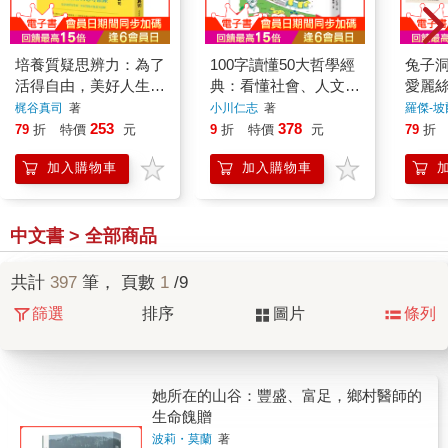
培養質疑思辨力：為了
100字讀懂50大哲學經
兔子
活得自由，美好人生的
典：看懂社會、人文和
愛麗絲
實踐法則
世界局勢，面對煩惱不
程，
梶谷真司
著
小川仁志
著
羅傑-
迷惘！
（上/
253
378
79
折
特價
元
9
折
特價
元
79
折
加入購物車
加入購物車
中文書 > 全部商品
共計
397
筆， 頁數
1
/9
篩選
排序
圖片
條列
她所在的山谷：豐盛、富足，鄉村醫師的
生命餽贈
波莉・莫蘭
著