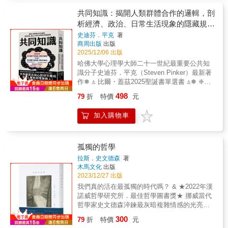
走向，都產生了較大影響。本書即以「1980年
質， 將他們視為獨立個體。 豐盛、富足，鄉村
代初期人道主義思潮」為核心論題，追索它的
共同知識：揭開人類群體合作的邏輯，剖
醫師的生命餽贈∣當醫師是一種「成為」而非
發生動因、理論資源和思想意涵。研究立足思
析經濟、政治、日常生活現象的隱藏規則
「知道」的過程。 本書緣起於布克獎作家、美
想與知識的互動關係，兼顧文本細讀與理論分
學大師──約翰・伯格的作品《幸運之人》，作
【比爾蓋茲2025聖誕推薦書單】
史迪芬．平克
著
析，重點探討「人道主義」作為一種觀念體
者因緣際會返回當年書中所述之山谷，尋找伯
商周出版
出版
系，如何在改革開放初期的社會轉型中被重新
格捕捉到的鄉村老醫師所面臨的關卡並從其醫
2025/12/06 出版
激活、詮釋與爭辯，揭示出當代中國思想史中
療接續者的身上看見新的意念。彷彿一本書中
哈佛大學心理學大師二十一世紀最重要公共知
重建人之尊嚴、價值與主體性努力的曲折過
書，這是關乎醫病思索的美麗書冊，筆下描繪
識分子史迪芬．平克（Steven Pinker）最新著
程。 研究指出，1980年代初期「人」的問
了當代鄉村家庭醫師與患者彼此身心牽繫的全
作❅ ⍋ 比爾・蓋茲2025聖誕書單選書 ⍋❅ ❈當
題不只是對啟蒙現代性的再版，而是對社會主
景圖像──美好瞬間源於對所處地區的理解、對
你知道我知道你知道，各種協調賽局才得以成
義現代化進程中「人」之處境的內在反思。人
498
79
折
特價
元
病患的認識，與能力所及的範疇內結合兩者的
立──世界級語言與心智研究權威、對「人類如
道主義思潮借助文學話語的「傷痕書寫」，美
契機。鄉村醫師所為何來？每一種關係絕非平
何理解他人」最精彩的回答❈★「這本書改變
學與哲學話語的「人學辯論」，並在意識形態
加入購物車
面而單向，山谷年月是對醫療體系的審視，亦
了我對人際互動的看法，我敢打賭，它也會改
領導者周揚、胡喬木的公開論爭中，共同織就
是醫師對從醫之途與自我價值的再詮釋。同
變你的想法。」——比爾・蓋茲（Bill Gates）
了一場跨越文學、美學、哲學的思想大潮。思
時，藉此探究醫病之間最沉重的顧慮──界線：
什麼是「共同知識」（Common
潮參與者們對「人」的感性書寫與理性思考，
醫師如何同時扮演鄰居與朋友的角色？即便能
Knowledge）？共同知識指的是每個人都知道
孤獨的哲學
目的在於將「人」從階級話語中解救出來，重
兼顧多重身分，這種狀態是否健康？鄉村執業
某件事，並且知道別人也知道，別人也知道你
申「人」生而有之的尊嚴、價值和權利。雖然
拉斯．史文德森
著
看似美好，仍伴隨其他顧慮──難以尋找臨時代
知道──即「別人知道你知道他們知道你知
木馬文化
出版
思潮最終在1984年趨於式微，但其在理論上完
班醫師、潛在的孤立感，其中──令多數醫師心
道……」（這句型可無限延伸下去）。這解釋
2023/12/27 出版
成了對「人」的再發現、再探討和有限的再確
生畏懼的，莫過於無法隱匿身分而曝光了生
了我們如何無限地思考彼此的想法，且這樣的
認，成為後來主體性論述、人學研究和「人文
我們真的活在最孤獨的時代嗎？ & ★2022年漢
活。然而，對這位醫師是值得付出的代價，只
認知，無時無刻影響了我們的日常選擇。共同
精神大討論」的思想起點。
諾威哲學研究所．最佳哲學圖書獎★ 挪威當代
為換取歸屬感。況且，她渴望追求醫療層面的
知識為文明運轉的基石你是否思考過為什麼大
哲學家史文德森淬鍊最灰暗複雜情感的光亮之
連續性──越深入了解患者，臨床實踐越能根植
家都靠右行駛？為什麼紙幣能夠被信任？各種
作 & 唯有為自己的孤獨負責，才能找到生命的
於溫暖與人性，這份根基亦能進一步提升醫師
300
技術規格、週休假日的制定等，都是在眾多可
79
折
特價
元
歸屬&mdash;&mdash; & 「我們今日面對的並
所能給予的照護。這是一位醫師在擁有他人信