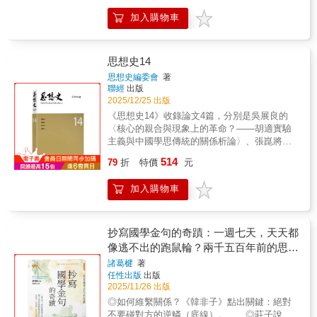
&hellip;&hellip; 女性們吃苦打拚的故事太
techniques and rediscover management as a
常見，常見到甚至被視為無關緊要， 現
加入購物車
deeply human endeavor.Unveiling the Soul of
在，我們將試圖傾聽那些講述常見故事的人們
Management: A Deep Dive into Drucker’s
的聲音， 透過這本書，我們想為這些女性
PhilosophyStudy Notes on Drucker’s Eight
找回「一張名片」。 ◤「儘管壞事如海浪
Articles offers a profound and personal
思想史14
般席捲而來，但我並沒有逃走。」 本書由
exploration of Peter Drucker’s most critical
思想史編委會
著
五段「上班路」構成，從工作去理解她們的生
writings. Developed through a close
聯經
出版
活： 第一條：凌晨四點出門，經營了二十
collaboration with Shao Minglo’s compilation
2025/12/25 出版
多年麵店的大姊， 替我們開啟通往那個時
To Know the Real Drucker, this volume
《思想史14》收錄論文4篇，分別是吳展良的
代的大門。 第二條：聚焦於婚後承擔家務
transcends traditional management
〈核心的親合與現象上的革命？——胡適實驗
的女性&mdash;&mdash;全職主婦， 以及
commentary to reveal the philosophical
主義與中國學思傳統的關係析論〉、張崑將的
「她們總是閒在家裡」的偏見。 第三條：
bedrock of Drucker’s worldview.The author,
〈胡適的日本觀衍義〉、李淑珍的〈二十世紀
探索母女如何看待彼此的工作與人生， 在
514
originally a scholar of ancient Chinese
79
折
特價
元
港台儒家論現代中國 (1911-1949)〉、溫楨文的
男尊女卑與女性主義的碰撞，揭示不同世代女
literature, approaches Drucker not merely as a
〈民國佛教改革對社會變遷的回應：以太虛為
性的勞動樣貌。 第四條：不同於都市，農
management guru, but as a great thinker in
加入購物車
例（1912-1945）〉
村仍籠罩在另一種父權陰影之下， 那些女
the lineage of Dostoevsky and Thomas Mann.
性如何在農村中開拓人生的足跡？ 第五
Through a journey that traverses the diagnosis
條：持續自我成長、挑戰「脫婚」、迎向未
of totalitarianism and the search for societal
來，這些工作女性的模樣。 這不僅是單純
抄寫國學金句的奇蹟：一週七天，天天都
salvation, these notes connect Drucker’s
的訪談集，還透過數據與統計分析， 點出
像逃不出的跑鼠輪？兩千五百年前的思想
modern insights with the timeless questions of
她們勞動被低估的結構性問題，重新審視其價
家早已寫下解方，抄原典、抄超譯，帶來
freedom, faith, and human responsibility.
諸葛楗
著
值。 書中包含文字訪談、數據分析、如實
任性出版
出版
Inside this volume: The Inner Chapters:
的改變令你驚奇。
展現大姊風采的照片， 以及現場訪談影片
2025/11/26 出版
Detailed study notes and reflections on eight
QR Code等。 「在我心裡，我並不想當誰
seminal Drucker articles, including "The
◎如何維繫關係？《韓非子》點出關鍵：絕對
的媽媽、妻子，而是想要找到自己。」 一
Unfashionable Kierkegaard" and "Management
不要碰對方的逆鱗（底線）。 ◎莊子說