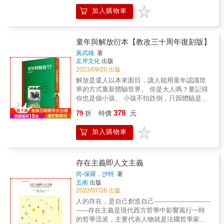
能的選擇中產生穩定均勢。不僅法律與貨幣依
非孤獨感愈來愈重，而是獨處的機會太少。」
任時所能成就的事。這些是擄獲並留住此地居
賴共同知識，我們的社會合作網絡本質上都是
加入購物車
孤獨向來是個難以啟齒的話題，儘管事實是，
民心靈的饋贈，標記了時間流轉、變遷與延
各種協調賽局，透過尋找最能互利的選項，讓
有人的地方就有孤獨。在安靜無聲的家中、在
續。這正是景觀與人之間最親密的關係，山谷
各方皆可受益。而協調賽局的成立皆仰賴「共
空蕩的午後公園裡、在熱鬧的陌生派對上，甚
裡再無醫病之分。 本書特色 ★波莉・莫蘭的文
同知識」的形成。一場關於人類合作的思考共
至走在繁忙街道上被人群包圍時，都可能感到
童年與解放衍本【教改三十周年復刻版】
字搭配理查・貝克的絕美攝影，寫下了感人至
同知識是賽局理論中的重要概念，揭露人際互
孤獨。就像許多流行歌曲都低聲唱著，我們內
深的情書，獻給土地、社群，更獻給成為優秀
黃武雄
著
動、理性決策和換位思考的內在規則與不確定
心有多孤獨&hellip;&hellip; & ☆協助自我理
醫師的精神真諦。 ★如今高速且壓縮的「小」
左岸文化
出版
性。本書涵蓋的議題包括金融危機、惡性通
解、釐清孤獨成因與排解孤獨感的思想工具書
2023/09/20 出版
時代，我們應該如何讀書？讀什麼樣的書？見
膨、加密貨幣、外交談判、取消文化、公民不
☆ 《孤獨的哲學》借鑒哲學、心理學和社會科
微知著是現代人少量且精準閱讀習慣裡的理想
解放是還人以本來面目，讓人能用童年認識世
服從與群眾憤怒等，這些看似分散的現象，平
學的最新研究，區分不同類型的孤獨，分析了
選項：圖文、輕盈、情緒動人，並有著真、
界的方式重新體驗世界。 你是大人嗎？要記得
克以一貫的犀利筆觸與科學洞見，結合心理
孤獨的心理和社會特徵，也討論孤獨如何影響
善、美的古典良意。
你也是個小孩。 小孩不怕跌倒，只因體驗是他
學、經濟學與歷史案例，揭示人類如何在「彼
一個人的生活品質以及身心健康，並提出了數
生命成長不能割離的血肉。 & 《童年與解放衍
此知道彼此知道」的無限鏡像中，找到建立合
379
項值得深究的思考： & ①孤獨、單獨與獨處三
79
折
特價
元
本》前半談的是童年的原始創造特質，後半則
作關係的聚焦點。這是十五年的研究結晶，也
者有何異同？ ②孤獨是一種現象，還是一種情
論及人的思想解放。透過人的成長、發展與解
是他對「人類如何理解他人」最精彩的回
感？ ③擁有愛情與友情，就不孤獨了嗎？ ④幸
加入購物車
放，拓展世世代代人類的共同體驗，讓超越階
答。 專業推薦鉑澈行銷顧問策略長／劉奕酉國
福是能為自己的孤獨負起責任？ & 本書更提
級與國界的人類愛得以可能。 & 作者以散文風
立台灣大學心理系教授／謝伯讓專文推薦哈佛
出：現代社會的主要問題不是我們有太多的孤
格進行論述，文體獨特。他旁徵博引，從康
大學甘迺迪學院資深研究員、臺大兼任教授、
獨，而是太少的獨處。作者認為身處孤獨時
德、黑格爾到皮亞傑，從沙特到昆德拉，馳騁
度金針資本董事長／林益全各界讚譽「這本新
存在主義即人文主義
刻，實際上能讓我們更深刻認識自己、了解自
知識的原野。反覆的論證，揭示兒童成長的真
作本可輕易顯得艱澀或抽象，[但] 卻注入了一
尚-保羅．沙特
著
己立足在世界的什麼位置。 & ▍在混亂世代藉
象，並進一步討論理性的侷限與人思想的解
股震撼的危機感、道德性與現實力量。」——
五南
出版
哲學思考日常，重新對焦我們與世界的關係 挪
放。 & 作者以生動的筆法寫下「跌倒的次數沒
《觀察家報》（The Observer, UK）「引人入
2022/07/28 出版
威當代知名哲學家拉斯．史文德森，擅長以輕
寫在臉上」，讓讀者彷彿重新經歷自己的童
勝……為各種看似非理性的人類行為提供了一
人的存在，是自己創造自己----------------------------
鬆淺白的語言，透過哲學持續不斷研究現今社
年。作者廣泛閱讀、勤於思考、追求教育改革
套合乎邏輯的解釋。」——《金融時報》
------存在主義是現代西方哲學中影響風行一時
會的日常議題，譬如無聊、自由、孤獨、謊
並付諸實行，他的執著令人感動。 & 410教改
（Financial Times）「這是一篇展現其特有的
的哲學流派，主要代表人物就是法國哲學家沙
言、恐懼、邪惡等，挖掘人性中最深沉情感的