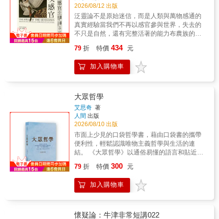
審訂／專文導讀 【本書簡介】 羅蘭 &bull; 巴特
獎得主、哈佛大學教授
2026/08/12 出版
每月發表的文章集結，旨在揭露資產階級社會
泛靈論不是原始迷信，而是人類與萬物感通的
如何透過某些特定的文化材料來維護自身價值
真實經驗當我們不再以感官參與世界，失去的
觀念。本書由兩部分組成，第一部分是「神話
不只是自然，還有完整活著的能力布農族的獵
分析」，第二部分則是「今日神話」的理論闡
人出獵前，會聆聽繡眼畫眉的鳴聲、觀察飛行
釋。 〔神話分析〕 集結了五十三篇時事評論，
434
79
折
特價
元
方向，以辨吉凶；排灣族視百步蛇為祖先的化
是巴特連續兩年不間斷、每月撰寫一篇的成
身；阿美族的歲時祭儀malalikit，意思是「共同
果，靈感源於法國時事與日常生活，內容則是
加入購物車
體驗時間的流動」，而非「慶祝豐收」。這類
他的觀察心得與犀利解讀。 〔今日神話〕 巴特
生命經驗，並非台灣所獨有，而是反覆出現在
親自講述如何破解現代流行神話的系統來源。
世界各地的口傳文化之中。北美平原印地安人
他以理論的方式講解相關概念：何為神話、神
相信動物出現的方向與行為是神聖的訊息，與
大眾哲學
話如何運作，以及神話的必要性與限制等。 巴
台灣原住民的鳥占傳統遙相呼應；澳洲原住民
特寫作《神話學》的年代，是歐美大眾文化產
艾思奇
著
的「夢時」則相信祖靈至今仍存在於地景與萬
人間
出版
品大量出現的時代。在這些作品裡，巴特表達
物之中。這種萬物相感的世界觀、時間循環而
2026/08/10 出版
出一種必須創新理論來談論它們的迫切感，他
非線性推進的時間觀，也隱約可見於台灣各部
想要解讀包含在事物及其媒介中的訊息。推動
市面上少見的口袋哲學書，藉由口袋書的攜帶
落的祖靈信仰與歲時祭儀之中。這些跨越地域
他的是一股尋求意義的慾望。像是一位在沙灘
便利性，輕鬆認識唯物主義哲學與生活的連
與文化、反覆出現的生命經驗，究竟意味著什
上傾聽貝殼祕密的好奇小孩，巴特帶著他獨有
結。 《大眾哲學》以通俗易懂的語言和貼近生
麼？只是有待理性啟蒙的古老迷信，還是保存
的符號學嗅覺，詮釋了一個又一個流行符號，
活的案例，對什麼是哲學、唯心論、二元論和
300
了一種人類曾經普遍擁有的感知能力？《召喚
79
折
特價
元
孕育一個成長之中的新興學科
唯物論，哲學與日常生活的關係，辯證唯物論
感官》關心的，並不是萬物是否「真的有
&mdash;&mdash;符號科學。巴特以冰冷的剖
的認識論，唯物辯證法的基本規律及主要範疇
靈」，而是另一個更根本的問題：為什麼全球
加入購物車
刀，切理社會萬象，穿越萬象，回歸本質。五
等，逐一進行了系統的介紹和闡明，是將辯證
的人類祖先都覺得自己活在一個萬物充滿親族
十多篇大眾文化人、事、物精妙分析，翻轉資
唯物主義與歷史唯物主義大眾化的經典著作。
關係、能相互感通的世界，而現代人卻堅信只
產階級的人為操作手段，還原事物自然本貌，
至今仍被視為哲學普及讀物的典範。
有人類才擁有智慧、語言與主體性？當文字、
奠定結構主義作為大眾文化理論載體之不朽基
懷疑論：牛津非常短講022
理性與抽象思維日益成為理解世界的主要方