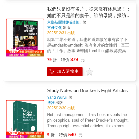
一樣嗎？- 執著：我究竟是為什麼這麼在意這
一切他者，同時，也讓人類自我蛻化為只會自
個議題？- 負面想法：我現在的壞心情，到底
我們只是沒有名片，從來沒有休息過！：
我同一地抽象，而無能於終極綜合地自我超
從何而來？本書透過四十五個章節，以生活化
她們不只是誰的妻子、誰的母親，探訪這
越。人類抽象活動的頂峰就是抽取全然純粹的
的案例、幽默詼諧的筆觸，教你如何從「渾然
單質表像；如果抽象真地成為了人類的終極存
些韓國大姊們真正的「工作」故事。
京鄉新聞性別企劃組
著
不覺」的狀態中覺醒，不僅撥開心中的迷霧，
在方式，則人類就已經自我設定了自殺的路
方舟文化
出版
看清一舉一動背後的動機，還能克服這些因
徑。只有全然出自純粹表像的機器，才可能最
2025/12/31 出版
子，在人生的道路上，做出對自己也對他人最
絕對地實現純粹表像的抽象要求。個別具象著
就算世界不知道，我也知道妳做的事有多了不
明智的決定。好評推薦甘偵蓉 | 東海大學哲學
終極綜合是人類能夠超越單質同一表像的存在
起&mdash;&mdash; 沒有名片的女性們，真正
系助理教授哲學普及Youtuber 超級歪
本性。如果人類僅僅被大腦完全支配，而大腦
的「工作」故事 ❋韓國Tumblbug群眾募資高速
（SuperY）鐘穎 | 心理學作家、愛智者書窩版
又只剩下了抽象功能，則作為抽象機器器的電
達成1,422% ❋民主言論市民聯盟「本月優良報
主
379
79
折
特價
元
腦（AI之類的機器）必然會超越人類並反過來
導獎」 ❋兩性平等媒體獎 大賞 ❋韓國記者協
統治人類。抽象置頂的結局，羅馬已經有了前
會「本月記者獎」 ❋第54屆韓國記者獎 ❋慶祝
加入購物車
車之鑒；不同是，羅馬帝國只是一方神聖，此
創刊76週年「京鄉大獎」得獎作品 「我們
次抽象文化危及的卻是整個人類的命運。本書
遇到的女性說她們沒有名片，但她們從未休息
只是邀請尚清醒者，除了發掘當下絕境的來
過。 只是社會從未將她們的勞動視為『工
處，也到另外兩個基本文化進路裡面，追問一
作』。」 京鄉新聞性別企劃團隊訪談了數
Study Notes on Drucker’s Eight Articles
下拯救的可能。
十位女性，記錄她們的人生， 以新聞報導
Yang Wurui
著
形式公開後，透過社群募資迅速達成1,442%的
博雅
出版
集資目標， 獲得熱烈迴響，終於以單行本
2025/12/30 出版
形式重新包裝、正式出版。 這是一本從
Not just management. This book reveals the
「工作」的視角，記錄高齡女性們一生努力的
philosophical soul of Peter Drucker’s thought.
訪談集， 講述了終其一生往返家中與外
Through eight essential articles, it explores
面、身兼多職的女性們。 但比起姓名，人
purpose, responsibility, and society, inviting
540
們更常稱她們為「誰的妻子或媽媽」
9
折
特價
元
leaders and thinkers to look beyond