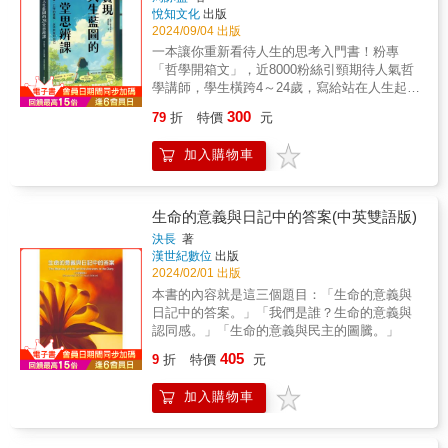
「藝術歸藝術，道德歸道德」，認為創作者的
麻里惠一樣的心靈秩序先知。&梭羅剛從哈佛大
悅知文化
出版
生活應該與作品分開，才能公允衡量作品價
學畢業時，美國正準備轉變成今日的樣貌──人
2024/09/04 出版
值；有人則深感背叛與受傷，無法再支持心愛
與機械並肩作業、投機者在股市大玩數字遊
一本讓你重新看待人生的思考入門書！粉專
作品。為什麼會有這些分歧？我們對創作者的
戲。作為一位在資本主義的誘惑中生存的工作
「哲學開箱文」，近8000粉絲引頸期待人氣哲
情感與對作品的評價能分開嗎？面對道德爭
者，梭羅如何實踐勞動並尋找意義，可謂是二
學講師，學生橫跨4～24歲，寫給站在人生起跑
議，如何找到心中那把尺？本書作者馬特斯是
十一世紀的工作者也依然苦思救贖的生命課
點的你，面對世界的勇氣。✦特別收錄：思考
美國衛斯理學院的哲學教授。二○二一年，好萊
300
79
折
特價
元
題。&本書由兩位哲學作家從十個角度切入：
工具箱&邏輯表達練習✦想活得佛系一點，不可
塢知名導演伍迪．艾倫身陷性侵醜聞，馬特斯
「辭職」是一份對自己的肯定還是打擊？如果
以嗎？為什麼談戀愛這麼難？用功讀書，真的
本身作為伍迪．艾倫影迷，發覺自己無法再以
加入購物車
如梭羅所言，工作是陷入一種「平靜的絕
有用嗎？──深入日常，陪你來一場充滿趣味與
相同眼光觀賞這位名導的電影。從這起看似單
望」，「打卡」這個規範該如何幫助我們定義
知識的探險！【要當快樂的豬，或痛苦的蘇格
一的爭議事件出發，他發覺長久以來，如何在
工作期間的自己？如今或許可將《湖濱散記》
拉底？】在學校，多數人都能取得足夠學分、
美學與倫理間做出取捨，都是藝文領域爭論不
視為一人公司營運日誌來讀，那麼「同事」到
順利畢業；然而出了社會以後，卻面臨被分
生命的意義與日記中的答案(中英雙語版)
休的課題。馬特斯運用熟悉的工具──哲學，引
底是不是職場上必需的好夥伴？本書作者穿插
手、找不到工作熱情、難以養活自己、過得不
領我們思索藝術倫理的艱難課題。他以睿智且
決長
著
現代情境實例，援引亞當‧斯密、斯多葛哲學
快樂等窘境。我們該如何找到自己真正想做的
漢世紀數位
出版
不失幽默筆觸，探討創作者與作品、觀眾的關
家、叔本華、蘇格拉底&hellip;&hellip;等名家，
事？在現實和理想之間取得平衡？本書圍繞著
2024/02/01 出版
係；更結合當代網路炎上、 #Metoo運動與取消
與梭羅及其時代交相對話。&在遠距工作盛行、
「人生目的」、「社會運作」、「時代變化」
文化等議題，梳理個人與公眾的道德責任。本
本書的內容就是這三個題目：「生命的意義與
AI與機械自動化大幅取代人力的現代，無論我
三大主題，作者以他12年的教學經驗，結合生
書為我們如何選擇自身價值，進而改變身處的
日記中的答案。」「我們是誰？生命的意義與
們任職的崗位在何處，「工作者」的意義已然
活化的論述與案例，為你開拓視野，從「覺察
消費社會與藝術文化場域，提供長遠深刻的啟
認同感。」「生命的意義與民主的圖騰。」
改變，而工作這件事卻依然占據多數人每日大
人生課題」到「擺脫社會規範」，一步步確立
發。本書特色1.扣緊時事，探討藝文領域道德
部分的時間。每一天的某個時刻，我們終究要
405
信念與價值。【以引導式架構，回應你成長路
9
折
特價
元
瑕疵的艱難議題社群時代，隨著媒體資訊發
面對這些問題：我為何而工作？身為工作者的
上的困惑】✦提出定義→問題思考→延伸知識
達、公私領域邊界消融，我們越來越常看到創
我值多少？藉由眼前的工作，我想追求什麼樣
→哲學思辨練習→補充書單。✦盤點資源：認
加入購物車
作者藝術家的「炎上」「翻車」事件。從
的人生？&有關「工作」，梭羅說
清世代差異與時局，將優勢最大化。✦規劃路
#metoo權勢性侵、仇恨歧視言論，到爭議的政
──&gt;&gt;&gt;談打卡用梭羅的話來說，人生
線：透過自我對話，探索值得你追求的人生。
治立場，知名公眾人物的道德爭議往往引發群
的任務是「充分善用時間」，於是，擁有一個
【你將從書中學到】✦良好的適應力：不管世