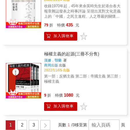
良善」。 有別於討論教養的「概念」或進行哲
更有未出版《余協中、尤亞賢文集》的卷頭
收錄1970年起，45年來余英時先生於港台各大
學思辨的書籍，本書旨在針對教養的「內容」
語，以誌余先生著述流傳之紀錄。 &
報章雜誌發表之時事評論 呈現出其對文化意義
提供建議與見解：追求「教養」必須具備哪些
上的「中國」之民主進程、人之尊嚴的關懷與
知識，如何理解、表達這些生動活潑的知識，
凝視 對時事脈絡的梳理與展望，條理明暢依
並直達事物的核心，轉換為個人的能力與教
435
79
折
特價
元
舊，讀來卻又較其學術研究更為可親 《余英時
養。在相關篇章中，作者採用了大膽的構思，
時論集》收錄之時事評論，絕大多數為對中港
以激發讀者閱讀的興趣。若能體會其中無盡的
加入購物車
台時事有感而發，如中美建交後的「中國統
美妙，將禁不住驚歎，啊！原來我們可以這樣
一」問題、1997香港租借到期之展望、蔣經國
重新「塑造」自己！ 全書結構如下： 第一部分
及鄧小平逝世後試論其生平功過、江澤民關於
「知識」，包括歷史、偉大的文學作品、藝術
兩岸和平統一的「江八點」對台灣的意義、中
史、音樂史，並介紹重要的哲學家、理論與派
極權主義的起源(三冊不分售)
華民國首次全民總統直選遇上中共飛彈演習恫
別、科學的世界觀與性別論述。 第二部分「能
漢娜．鄂蘭
著
嚇、六四天安門事件的反思等等；亦有綜觀世
力」，探討的是知識的應用規則。作者引領大
商周出版
出版
界全局之論，如二次世界大戰結束後，科技空
家優遊語言與文字的世界、廣袤的書海，認識
2022/11/05 出版
前發展與大眾文化覺醒所帶來的影響，及二十
各國的風俗習慣、社交規則，還有「不應該知
第一部：反猶主義 第二部：帝國主義 第三部：
世紀在科學、醫學、電子革命等光輝燦爛的成
道的事情」，並對何謂「智慧」、「創造力」
極權主義
就之外，同時也是有組織的暴力以「革命」之
與「反思」進行一番討論。 此外，書中也探
名橫行，恐怖組織、戰禍與混亂帶給人類空前
討，是什麼決定了我們的自我認知，現代社
1080
苦難的世紀&hellip;&hellip; 在眾聲喧譁的時
會、國家、科學、民主的起源在哪裡？為什麼
9
折
特價
元
代，余先生以其史學觀點梳理脈絡，秉持人文
熟知唐吉訶德、哈姆雷特、浮士德、魯濱遜、
關懷為其價值準則，提供一種清晰而睿智的觀
化身博士這些人物形象是很重要的事情？海德
加入購物車
點。書中部分時事如蔣經國的接班人等已可蓋
格說過什麼其實我們早已知道的東西？在佛洛
棺定論，更多卻仍在歷史洪流之中持續發展演
伊德之前，潛意識是怎麼一回事？到底人之何
變。或許正因有這樣的觀點指引，人們才不至
以為人？&hellip;&hellip; 全書文采飛揚，時而
1
2
3
頁數
1
/3
移至第
頁
於在回顧歷史之時，感受到「人類從歷史中學
幽默風趣，令人拍案叫絕；時而觸及文明的傷