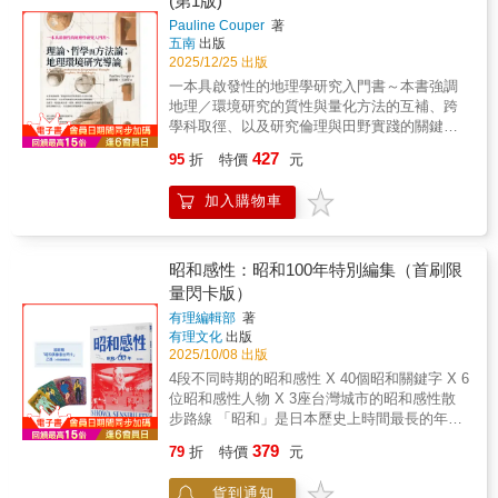
(第1版)
與電影以怎樣的方式呈現？ 為何人們普遍譴
出版近700本讀物，內容涉及歷史、神學、藝
理論，探究AI的語言、意識、智慧、作者權威
責當代的酷刑，卻在文化意義上接受古希臘悲
Pauline Couper
著
術、哲學、文學、醫學、自然科學、政治等數
性等議題，這些答案將改變人類對於AI的認知!
劇的屠殺？ 吸血鬼和殭屍兩者有什麼不同？
五南
出版
十多種領域。每一本書對應一個主題，由該領
☛全面性的探討AI與人類的關係，不僅要懂得
怪誕、心理冷淡、毛骨悚然的愛情與超自然，
2025/12/25 出版
域公認的專家撰寫，篇幅簡潔精煉，並提供進
如何使用AI，更要懂AI對於人類的「意義」!專
如何影響人類的心智？ 鬼到底是什麼？是人
一本具啟發性的地理學研究入門書～本書強調
一步深度閱讀的建議，確保讀者讀完後能建立
文導讀☛臺大外文系博士、獨立學者 林宛瑄
類創造的虛構，還是真實存在的靈體？ 什麼
地理／環境研究的質性與量化方法的互補、跨
該主題的專業級知識框架。
「《當AI取得話語權，人類還剩下什麼？》最
是數位恐怖、科技恐懼敘事？本書從不同面向
學科取徑、以及研究倫理與田野實踐的關鍵議
具啟發性的觀點在於：我們確實需要以批判態
分析「恐怖」的表現形式，以及在人類歷史中
題；為探究一地或區域社會、經濟、環境等空
度檢視LLM與其他生成式AI對語言、書寫與創
427
95
折
特價
元
如何被用來呈現當代人的恐懼和禁忌，這種現
間議題的學生或新手，提供清晰的方法、方法
作等領域造成的衝擊，但若持續執著於理體中
象如今仍持續在演變：致命的疾病、科技恐
論框架與實例導引。國立臺灣大學地理環境資
心主義的形上學語言與書寫觀，並將人類以外
加入購物車
懼、腐敗的軀體、社會崩解與戰爭、怪誕、末
源學系 特聘教授 簡旭伸國立彰化師範大學地理
的意義生產參與者排除在外，不僅無法回應新
日恐懼……。種種令人感到失序且無所遁逃的
學系特聘教授兼研發長 宋郁玲聯合推薦
科技帶來的挑戰，反而可能錯失跳出框架、重
事物，喚醒人類最原始也最難推理和消除的恐
臺灣近三十年的課程改革、社區行動、高教轉
新思考語言與書寫的契機。」——〈是誰在說
怖情緒，由此釐清人類到底身處何處。【你是
型的社會網络中，地理學已成為連結地方社會
昭和感性：昭和100年特別編集（首刷限
話重要嗎？從瑞斗日記到對話式AI的信任難
知識控嗎？關於牛津通識課】用最簡明直白的
實踐與環境知識生產的核心知識學門。兼具自
量閃卡版）
題〉本書簡介在AI時代，人類正面臨前所未有
方式，了解現代人最需要知道的大問題。牛津
然環境、人文社會、空間技術的地理學，可說
的危機！只要輸入幾句話就可以生成文章、圖
有理編輯部
著
通識課（Very Short Introductions，簡稱VSI）
是引領思考人類世環境挑戰的尖兵，也是培養
片與任何所想要的東西，AI徹底翻轉「只有人
有理文化
出版
是英國牛津大學出版社（Oxford University
跨領域人才與深化地方實作的行動知識處
類能做到的事」的認知，同時也動搖了人類的
2025/10/08 出版
Press）的系列叢書，秉持「為所有讀者提供一
方。 本書作者從「一片海灘」開始，藉由
地位，迫使我們重新思考AI與我們之間的關
4段不同時期的昭和感性 X 40個昭和關鍵字 X 6
個可讀性強且包羅萬千的工具書圖書館」的信
各種哲學理論和問題，引導學習者思考與發
係。這引起諸多在哲學上的關鍵問題：☛AI有
位昭和感性人物 X 3座台灣城市的昭和感性散
念，於1995年首次推出，多年來已出版近700本
問，以方法和方法論貫穿本書內容。當前的氣
自我意識嗎？二○二二年六月，前Google工程師
步路線 「昭和」是日本歷史上時間最長的年
讀物，內容涉及歷史、神學、藝術、哲學、文
候變遷與風險、地缘政治、生態系統、人文社
勒模因曾宣稱LaDMA具有自我意識，即使最後
號，跨越二戰時期，自1926年開始至1989年止
學、醫學、自然科學、政治等數十多種領域。
會生態，乃至於人與環境互動的多層次議題，
379
79
折
特價
元
不了了之，但是AI是否具有意識始終是幽靈般
一共64年，歷經日本從帝國主義到民主化，戰
每一本書對應一個主題，由該領域公認的專家
無一不建構在現實、現象以及複雜系統之上，
的懸問。☛AI有思考的能力嗎？現在AI已然通
敗重建、經濟復興成長至高峰泡沫化的轉折時
撰寫，篇幅簡潔精煉，並提供進一步深度閱讀
需要探究者對所採取的理論和方法論有所洞悉
貨到通知
過了圖靈測試，字句、語氣與斷句無一不像人