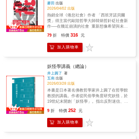
人與人之間的關係，無論如何都難以單純，其
方向。在家庭，在職場，都是如此。如果你正
重新打造了我們的人生。我們當時不知道我們
麥田
出版
中或多或少摻雜著任務或利害的糾葛。（中
承擔一個早已耗盡你的角色，如果你在關係、
2026/04/02 出版
尋求的安全伴隨著代價。我們不知道這個代價
略）但世上唯一無雜質，呈現「純粹關係」到
工作或人生裡，發現自己站得太前面了，也許
會是一道鴻溝—我們將會站在這道鴻溝前，反
熱銷全球《倦怠社會》作者 「西班牙諾貝爾
極致的，或許唯有貓與人類的關係吧？（節錄
你會在書中的某一頁發現——原來自己是可以
覆又反覆地哀悼我們失去的一切。本書特色
獎」得主當代歐陸哲學大師韓炳哲針砭社會新
自第一章） 貓咪教會我們的，是「純粹存在」
坐下來，欣賞自己和他人。這本書，可以陪你
「透過激情又生動的散文式語言，英格麗德．
作──在幾近崩潰的社會 重新想像希望與未來
的價值。 本書將探討這段歷史中的種種面向，
站回——一個不再需要向他人證明的位置。
羅哈斯．孔特雷拉斯深刻探究了她在哥倫比亞
◢◤盼望是一股躍動，讓我們得以從抑鬱的未
勾勒「貓與人類未來幸福」的藍圖。愛貓成癡
316
79
折
特價
元
的祖先留下來的遺產，也就是同時團結又分裂
來解放。◢◤台北藝術大學戲劇系兼任助理教
的社會學家編寫的「貓社會學」誕生！ & 第一
了她家族的算命及傳統醫療遺產。結果就是這
授 耿一偉──專文導讀 好哲凳（國家兩廳院自
章「貓為何如此可愛？」 本章分析二○二一年
加入購物車
本混合了回憶錄及歷史的迷人作品，其中充滿
製Podcast）、林予晞（演員）、紀金慶（臺灣
對四十八名愛貓人士的訪談，並運用某項研究
對文化及殖民主義的洞見，並提出了有關何謂
師範大學助理教授）、超級歪（YouTuber）、
方法將貓的魅力歸納為七個要素。儘管只分析
魔法、怎麼樣算是現實、以及誰有權力作出這
黃星樺（Podcast讀書節目「衣櫥裡的讀者」主
四十八位人士的訪談內容，但與透過生成式AI
種判斷的根本性提問。《移動雲的人》是一部
持人）、蔡慶樺（作家、德國思想研究者、外
妖怪學講義（總論）
獲得的回答相比，人與貓之間建立的「純粹關
絕美、扣人心弦又睿智的作品，也是一本值得
交官）、鄭凱元（哲學新媒體創辦人、執行
係」這一特徵顯得更加明確。 第二章「我們從
井上圓了
著
細細品味的書。」—美國國家圖書基金會
長）、蕭育和（台灣思想文化協會理事）、鐘
五南
出版
貓咪咖啡廳得到了什麼？」 本章透過兼具興趣
（National Book Foundation），評審評語（節
穎（心理學作家、譯者）──各界齊聲讚嘆（依
2026/03/28 出版
與實用的觀察和訪談，分析動物咖啡廳，特別
錄）
姓氏筆畫排序）● 收錄德國當代藝術巨匠安塞
是貓咪咖啡廳中，貓咪與顧客之間、以及顧客
本書是日本著名佛教哲學家井上圓了在哲學館
姆．基弗8幅創作，與韓炳哲哲思相互輝映● 他
彼此之間的互動。文中指出，近年來，收容領
教授的講義。作者從民俗學角度研究妖怪，於
的著作融合東西方哲學的傳統，以簡潔、直接
養型的貓咪咖啡廳愈來愈多，這裡不只提供人
19世紀末開創「妖怪學」。指出反對迷信、建
的方式傳遞嶄新觀點。──阿斯圖里亞斯王妃獎
與貓相遇的機會，也成為人與人邂逅的場所。
立健全的道德不可無健全的知識，「不去其迷
252
評審團評語● 一本描寫希望本質的絕美著作。
9
折
特價
元
第三章「普通貓咪聚集的「貓島」，為什麼人
心，則道德革新之功，實無可期」，必須祛人
──尼克・凱夫● 在艱困時刻仍堅持希望的熱切
們專程造訪」 本章透過對知名貓島田代島的實
心之迷妄，普及科學知識。蔡元培試圖透過譯
論證，本書必定能鼓舞讀者心靈。──《出版人
加入購物車
地考查，發現遊客在造訪貓島前，除了透過網
述《妖怪學講義錄（總論迷信與文化四書）》
週刊》▍ 內容簡介害怕孤獨、擔心被淘汰、無
路先做功課，也會藉由「搭乘渡輪」等非日常
以振興教育啟蒙和推進社會道德。《妖怪學講
法想望未來……當恐懼與焦慮成為日常，盼望
的體驗，形成一種只將貓島視為觀光地的「濾
義》最初刊載於黃摩西主辦的《雁來紅叢
的精神將在幽暗時刻照亮思路，從孤立個體凝