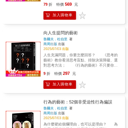
時間節點，回望昭和時代在社會、軍事、政治
流行文化的局面？韓流的盛況空前，不僅是粉
的戰爭創傷修復、以大眾流行文化重建國家自
569
79
折
特價
元
與大眾文化等領域的重要發展軌跡。 本書特色
絲的狂歡，更是文化、政治、歷史與科技共同
信心的不同階段。正因如此，昭和不是一種單
■特色一｜橫跨64年，拆解昭和四大階段的歷史
交織創造的奇蹟！旅歐韓裔策展人，廣邀傳播
一記憶，而是一面多棱鏡，折射出日本現代史
加入購物車
轉折與多元面向 從戰前昭和摩登、戰時軍國主
與流行文化研究、人文社會學者，攜手指導
最斑斕也最矛盾的光影與感性。此外，曾為日
義，到戰後復甦重建、創造泡沫經濟奇蹟，以
TWICE等偶像明星的最強K-POP 編舞家、朴贊
本殖民地的台灣，其無論在戰前或戰後，皆深
當代觀點梳理昭和64年間的關鍵轉折與變遷。
郁《下女的誘惑》《分手的決心》電影御用造
受日本文化影響。台灣各個角落風景其實蘊含
並透過人物與文化氛圍的感性描寫，打破傳統
型師、YouTube亞太地區藝人關係總監……等
向人生提問的藝術
了不少「昭和風情」。本刊以「昭和感性」視
歷史的理性敘事框架，重新理解昭和如何形塑
從業人員，深入內幕，解碼現象級潮流的成功
角切入，梳理日本昭和的歷史之外，也試圖探
魯爾夫．杜伯里
著
日本與亞洲的現代性與集體感受。 ■特色二｜
密碼，探索韓流如何從地方崛起，橫掃亞洲、
商周出版
出版
究昭和的痕跡如何彰顯在當代台灣當今的建
第一本從台灣視角重新認識昭和的Mook 不僅日
風靡全世界！在歷史的視野下，韓流文化的崛
2025/07/03 出版
築、食物、城市街景上，使昭和感性亦成為台
本，昭和時代的影響力亦深刻烙印在曾為殖民
起彷彿一齣高潮迭起、令人屏息以待的高張力
灣的一部分。本刊《昭和感性：昭和100年特別
人生充滿問題，你要怎麼回答？ 《思考的
地的台灣土地上，戰後昭和所發展出的漫畫、
戲劇；從1950年代韓戰後被形容為「地表最貧
編集》為有理文化全新 MOOK 書系「故事別冊
藝術》教你看清思考盲點、排除決策障礙、選
音樂、偶像等大眾文化，在台灣世代之間持續
窮的國家」（GDP甚至輸北韓），南韓在短短
The Story+」創刊第一彈，以昭和100年為時間
對思考方法； 《行為的藝術》不只要你清
傳播與產生共鳴。本刊為第一本從台灣視角出
半個世紀內便迅速興起，不僅在經濟上締造
節點，回望昭和時代在社會、軍事、政治與大
晰思考，更要你學會如何聰明行動； 而在
發，帶領讀者認識昭和時代的Mook刊物。 ■特
297
「漢江奇蹟」，更成為引領潮流的超級文化強
9
折
特價
元
眾文化等領域的重要發展軌跡。本書特色■特色
《向人生提問的藝術》中，德國最受矚目的暢
色三｜以雜誌編輯手法整合圖文，全方位解讀
國！如今，無論打開Netflix還是各大串流平
一｜橫跨64年，拆解昭和四大階段的歷史轉折
銷書作家杜伯里提出種種與人生有關的疑
昭和時代 以大事紀、深度專文、人物側寫、關
台，韓劇、韓國電影總是穩居排行榜前列，影
加入購物車
與多元面向從戰前昭和摩登、戰時軍國主義，
問， 從成功、事業、愛情、婚姻、性，一
鍵字等單元深入解讀昭和時代，邀請野島剛、
響力早已突破亞洲，成為全球現象。甚至在
到戰後復甦重建、創造泡沫經濟奇蹟，以當代
直追問到年齡、死亡與上帝， 問題幽默諷
龍貓大王通信、重點就在括號裡、劉芷妤、謝
2021年，牛津英文辭典收錄26個與韓國文化相
觀點梳理昭和64年間的關鍵轉折與變遷。並透
刺、一針見血，讓人在開懷大笑或會心微笑之
宜安、張嘉真、洪芳怡等作者深度剖析昭和議
關的詞彙，從「hallyu」（韓流）、K-
過人物與文化氛圍的感性描寫，打破傳統歷史
餘獲得深刻的啟發。 每天，從真誠地回答
行為的藝術：52個非受迫性行為偏誤
題。 ■特色四｜不只日本昭和，還有台灣昭和
drama（韓劇）、manhwa（韓漫）……到
的理性敘事框架，重新理解昭和如何形塑日本
一個問題開始， 透過不斷地反問，看見日
魯爾夫．杜伯里
著
邀請三位城市帶路人，走訪台北、嘉義、高雄
「hanbok」（韓服），無不顯示其在全球語境
與亞洲的現代性與集體感受。■特色二｜第一本
漸清晰的生命輪廓。 總是用別人期待的答
商周出版
出版
三地街區，規劃昭和散步路線，深度挖掘台灣
中的巨大影響力。這股現象級的文化風潮，背
從台灣視角重新認識昭和的Mook不僅日本，昭
案去回應這個世界，你有多久沒有誠實地面對
2025/07/03 出版
城市裡的昭和記憶與線索。
後究竟有怎樣的歷史背景與運作機制？英國
和時代的影響力亦深刻烙印在曾為殖民地的台
自己了？ 隨書附贈「與人生對話」手記，
為什麼硬給個爛理由，也可以是理由？ 為
V&A博物館亞洲區策展人羅莎莉‧金(Rosalie
灣土地上，戰後昭和所發展出的漫畫、音樂、
寫下關於人生的種種問題，你最真誠的回應。