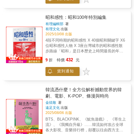
代。昭和時代所發展出的政治、社會、藝術、
的建議，確保讀者讀完後能建立該主題的專業
與掌握。 本書正是這樣的一本書，帶領學
類，但是AI能「理解」自己在說什麼嗎？還是
文學及大眾文化，形塑出當代日本的肌骨，甚
級知識框架。
習者從實證主義到複雜體系逐一剖析研究思考
只是鸚鵡學舌？☛AI可以成為「人類」嗎？直
至影響鄰近的台灣、韓國與其他東亞國家，動
的理路與實踐的樣貌，體現研究的方法、理
到今天，諸多學術期刊與雜誌仍然只將「作
漫、遊戲、音樂等大眾文化，更廣泛地向外輸
昭和感性：昭和100年特別編集
論、方法論，以利思考連結研究對象的現實與
者」的頭銜給予「真正的人類」，但是更多創
出至全世界，產生巨大的影響力。 如果昭和紀
抽象概念之間的關係。 本書共有十章：第
有理編輯部
著
作者加入了與AI共同創作的行列，甚至要求給
年未曾結束，今年2025年正好是昭和100年。近
有理文化
出版
一章以「海灘是什麼?」介紹基本哲學概念，勾
予AI「作者」的頭銜......☛人類的寫作還有未來
年來「昭和懷舊」成為流行話題，Z世代年輕人
2025/10/08 出版
勒地理學的各種發問及其知識生產。第二章至
嗎？羅蘭．巴特的「作者已死」成真！只要動
尤為熱衷，但許多日本人所懷念的「昭和」，
第八章 以「哲學─理論─方法論」連結，透過以
4段不同時期的昭和感性 X 40個昭和關鍵字 X6
動手指、下提示詞，一篇文章彈指之間便可完
是指戰後日本高度經濟成長的黃金年代。然
下方式來闡述其關係：1.提供適當的論文為參
位昭和感性人物 X 3座台灣城市的昭和感性散
成。這是寫作的末路，還是另一個新世界？面
而，昭和遠不僅如此──它是一個橫跨戰前與戰
考，協助學習者把看似抽象的研究轉化成研究
步路線「昭和」是日本歷史上時間最長的年
對這些動搖人類地位的問題，我們必須追本溯
後、現代與傳統、自由與壓抑的複雜時代，歷
實踐的知能。2.每章均以練習题，提供學生透
號，跨越二戰時期，自1926年開始至1989年止
源，回歸最基礎的定義與哲學上的提問：什麼
432
經了戰前摩登開放、軍國主義高漲，以及戰後
9
折
特價
元
過閱讀思考，來檢驗其學習。3.各章以所議的
一共64年，歷經日本從帝國主義到民主化，戰
是意識？什麼是語言？最重要的是，這些回答
的戰爭創傷修復、以大眾流行文化重建國家自
觀點，說明一片海灘的相應研究問題，落實對
敗重建、經濟復興成長至高峰泡沫化的轉折時
是否可以延伸至AI上？作者馬克．科克爾柏格
信心的不同階段。正因如此，昭和不是一種單
貨到通知
問題與理論的暸解。第九章至第十章 涵蓋研究
代。昭和時代所發展出的政治、社會、藝術、
與大衛．岡克爾專攻機械哲學與技術哲學，多
一記憶，而是一面多棱鏡，折射出日本現代史
的道德哲學與倫理學、地理研究的議題，以及
文學及大眾文化，形塑出當代日本的肌骨，甚
年鑽研機器、哲學與倫理相關的議題，本書不
最斑斕也最矛盾的光影與感性。 此外，曾為日
研究實踐對地理知識生產建構之意義。 本
至影響鄰近的台灣、韓國與其他東亞國家，動
僅介紹LLM技術的運作機制，循序漸進探索AI
本殖民地的台灣，其無論在戰前或戰後，皆深
書引導學生在閱讀中與課堂學習中，培養紮實
漫、遊戲、音樂等大眾文化，更廣泛地向外輸
韓流憑什麼！全方位解析撼動世界的韓
與語言、意識等議題，甚至觸及AI所造成的社
受日本文化影響。台灣各個角落風景其實蘊含
的知識，激勵其思考地理環境議題，增進其邏
出至全世界，產生巨大的影響力。如果昭和紀
劇、電影、K-POP、條漫與時尚
會與法律問題，科克爾柏格與岡克爾嘗試以當
了不少「昭和風情」。本刊以「昭和感性」視
輯思考訓練和洞察環境世界的能力。
年未曾結束，今年2025年正好是昭和100年。近
代哲學、語言學、思想實驗與溝通理論回應這
角切入，梳理日本昭和的歷史之外，也試圖探
金炫敬
著
年來「昭和懷舊」成為流行話題，Z世代年輕人
些嶄新的議題，使我們重新思考AI對於語言、
遠足文化
出版
究昭和的痕跡如何彰顯在當代台灣當今的建
尤為熱衷，但許多日本人所懷念的「昭和」，
意識與作者權威性等所造成的衝擊。
2025/08/06 出版
築、食物、城市街景上，使昭和感性亦成為台
是指戰後日本高度經濟成長的黃金年代。然
灣的一部分。 本刊《昭和感性：昭和100年特
BTS、BLACKPINK、《魷魚遊戲》、《寄生上
而，昭和遠不僅如此──它是一個橫跨戰前與戰
別編集》為有理文化全新 MOOK 書系「故事別
流》、《我獨自升級》……韓流如何攻占全球
後、現代與傳統、自由與壓抑的複雜時代，歷
冊 The Story+」創刊第一彈，以昭和100年為
各大影視、音樂排行榜，顛覆以往由西方主導
經了戰前摩登開放、軍國主義高漲，以及戰後