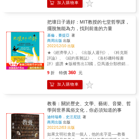
為理所當然，那就會成為你一切想法的依據，
加入購物車
者，而以互為主體的際間關係為內含。 在多元
讓你在不知不覺間，做出可能錯誤的選擇！ 無
社會中，深刻的反思與對話格外重要，「哲學
論你身在何處或面臨什麼問題，只要你能夠掌
思考」在此中扮演著重要的角色。 中國哲學會
控自己的思考， 再糟的情況都會有好一點的結
於2020年以「台灣社會的多元發展與融合」為
把壞日子過好：MIT教授的七堂哲學課，
果。 唯有透過思考，你才能改變生活中任何需
主題，舉辦國際學術研討會，涉及了諸如差異
擺脫無能為力，找到前進的力量
要改變的事物，甚至根本你沒想到要改變的部
與調和的張力、寬容／寬恕與正義的關係、傳
分。 唯有透過思考，你才能掌控自己的未來，
基倫．賽提亞
著
統儒學中的和、同關係等，將哲學思考與時代
包括： ◆對事情終於能有自己的想法，不再只
商周出版
出版
處境緊密結合，立足臺灣、放眼世界。本輯由
能說出膚淺的感想 ◆面對資訊品質漸趨低落的
2022/12/10 出版
會議精選二篇主題演講及七篇論文，內容豐
媒體，更有能力分辨是非 ◆用另一種眼光，看
★《經濟學人》、《出版人週刊》、《科克斯
富，具學理性與實踐性，可稱是擲地有聲。作
待過去曾看不順眼的人事物，向負面情緒說再
評論》、《紐約客雜誌》、《洛杉磯時報書
為中國哲學會關懷臺灣多元社會發展的具體表
見 ◆降低自我中心，減少與他人起衝突，人際
評》盛讚 ★版權售出13國，亞馬遜分類榜銷售
現及成果，相信藉由其中的文字，也能為社會
關係更圓融 ◆能夠反思各種規定和文化，做出
冠軍 「人生的苦難你無法逃避，只能通過。」
的發展注入正面而有意義的力量。 &
360
9
折
特價
元
更適合所有人的決定 &
誰都不是勝利組， 人生在世必會有痛苦 「我即
使有光鮮亮麗的工作和生活，也一直承受病
加入購物車
痛，每晚因痛而頻尿、失眠。」 願意認識痛
苦，就是跨出改變的第一步； &日子要繼續往
前，所以選擇好好過 & 直面推薦
&&&&&&&&&&&&&&&&&&&&&&&&&&&&&&&&
教養：關於歷史、文學、藝術、音樂、哲
王理書│親職作家、心靈書寫、神性排列工作者
學與世界風俗文化，你必須知道的事
張瀞仁Jill│暢銷作家 楊斯棓醫師│《人生路引》
迪特瑞希．史汪尼玆
著
作者 本書打破遇到痛苦就要樂觀的觀念，作者
商周出版
出版
認為，面對痛苦，就是面對現實。這個世界一
2022/12/03 出版
直鼓勵我們去看見人生的美好，但人生各個層
如果文明社會是一個人，他的名字是──教養
面並不容易，一想到就令人苦惱。我們要張大