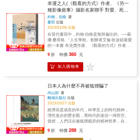
眾議論。然而，無論是網路極化的言論，或不
幸運之人(《觀看的方式》作者、《另一
工作時間表並不可恥。但「打卡」這件事，梭
界如何變化，都可以勇於面對。✦獨立的思考
同陣營快速選擇的立場，我們都容易忽略不同
種影像敘事》攝影名家聯手 對愛、死
羅絕對無法忍受。「上班打卡」，或者說，讓
力：拆解脈絡與邏輯，不被社群媒體的言論所
案例、身份、經驗的複雜性，討論因此容易失
一個人對老闆、監督者或「上級」而言變得如
亡、權力與階級的極致省
左右。✦不逃避的責任心：分辨各種事物的重
約翰．伯格
著
焦。本書提供一套完整的思考指南，讓讀者梳
此透明，這與廣泛形塑梭羅人生的超驗主義理
麥田
出版
要性，照顧自己也尊重他人。【好評如潮】臺
理自身最在乎的價值，釐清私人與公共機構的
想完全背道而馳。這種手段，將人的生命時間
2024/01/06 出版
灣大學哲學系兒童哲學研發中心執行長｜蔡言
道德責任，也思索可以如何做來改善現實社
簡化為某種可替代的、無差別的東西
函──專文導讀作家｜蔡淇華閱讀推廣人＆作家
在當代書寫中，約翰‧伯格是無與倫比的。──蘇
會。本書是我們好好對話、思考美與惡孰輕孰
&mdash;&mdash;最終，你等於是用自己無法
｜林怡辰TIBDA臺北市國際雙語力發展協會祕
珊‧桑塔格 「人生學校」創辦者艾倫‧狄波頓最愛
重的起點。2. 平易近人，卻深刻觸動人心本書
被償還的時間，來交換幾個銅板。個體的生命
書長｜曾冠喆臺中女中老師｜游明珠──齊聲推
的一本書 布克獎作家、《觀看的方式》作者師
以淺白幽默的文字探討「不道德創作者怎麼
價值是什麼？&&gt;&gt;&gt;談辭職哲學上有關
薦許多學生甚至是成人，都希望有人能傾聽他
約翰‧伯格的人文凝視 攝影家尚‧摩爾近70幅影
辦？」的艱難問題，極富洞察力描繪人性的複
360
9
折
特價
元
辭職的有趣案例，指向一件與選擇有關之事，
們心中的苦惱──也是這個世代的疑問。同時，
像紀實 見證人性&times;社會&times;醫療& 省
雜。你是否有過這種經驗，當知道喜歡歌手做
也突顯出一個梭羅在自己的書寫中，反覆提及
更期待有人可以分享讓他們解惑的方法，而這
思醫病關係的經典之作 陳佳琦（藝評家、攝影
出讓你心碎的事，聽到耳機播放到那名歌手的
的問題：「光有勤奮是不夠的，這對螞蟻來說
加入購物車
本書正扮演了這樣的角色（摘自本書導讀）。
史研究者）──專文導讀 因為醫師，患病之人得
歌時，會糾結要不要跳過，或五味雜陳聽完音
也是如此。我們得問：你在勤奮地做著什麼
──臺灣大學哲學系兒童哲學研發中心執行長｜
以認識病痛，有了希望， 也得以重新找回自己
樂？本書細膩梳理這些矛盾的心境從何而來，
呢？」& 如果我們的工作是「關於」錯誤的事
蔡言函詠盛老師的課堂引導可以說是一種「哲
是誰。 人們習慣將醫生看成專業的知識份子、
探討我們該如何處理種種心碎、幻滅、被背叛
物，那麼我們的人生也會是如此，而光是這一
學諮商」，先引導你覺察（發現問題）、坦承
特權人物，但在這偏僻的村莊裡，醫生是集體
日本人為什麼不再被狐狸騙了
的感受。你會在閱讀過程不知不覺喚起某段
點，便足以構成辭職的理由了。否則，我們可
面對（問題是否存在）、反思（是這樣嗎？如
記憶的資料庫，是安定人心的祭司。這座村莊
「大師翻車」的記憶，也可能在讀完本書後，
內山節
著
能會如亨利在《湖濱散記》裡所說的那樣，在
果不是呢？）、行動（我可以如何思考、怎麼
裡的人很幸運，他們有一位好醫生。而事實
跟那段記憶和解。&
離城出版社
出版
臨死之際，才發覺自己從未真正活過。
應對），讓讀者透過不斷地練習，進而規劃專
上，醫生才是其中最幸運的人。他身處生死交
2023/10/27 出版
&&gt;&gt;&gt;談無意義的工作我們知道，現代
屬於自己的人生藍圖。這本書集結了作者這些
界，卻極少真正被推到赤貧與垂死的殘酷前
經濟高度成長的年代，科學至上的時代精神，
成年人的生活，可以無聊到令人難以忍受。而
年來的實戰經驗，回答了迷惘的青春期學子所
線。本書由伯格的文字思索與攝影師摩爾的攝
理性進步的歷史觀，舊時代的迷信一掃而空。
且我們深信，關於無聊，我們所知的還只是冰
面臨的人生大哉問。──臺中女中老師｜游明珠
影捕捉，記錄約翰&bull;薩梭醫生的行醫日常，
曾經，人們活在被狐狸戲弄的精神世界，在理
山一角。梭羅也是。我們並不是在吹噓，但很
進一步探討關於人性、社會，也關於療癒與醫
性之光的照耀之下，那個世界成為一段幽微不
多人注定過著比我們更加枯燥、更加平淡的生
288
病關係的價值。從採石場的嚴重事故、田裡的
9
折
特價
元
可見的歷史。過去我們與自然一體共存，現在
活。他們永遠無法抵達瓦爾登湖，或找到屬於
種種意外，到絕望的女子想殺死私生子
它成為我們功利衡量的客觀存在。生活在我們
自己的瓦爾登湖。即使他們要讀這本書，可能