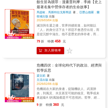
鏡」。但我們不應忽略這裡是一個重建困難、
報》。全書共分總論、理學、醫學、純正哲
餘生皆為贖罪：漫畫普利摩．李維【史上
聚出「我們」，繼而帶來新的可能。從軍事衝
面臨存亡危機村落的事實。 第四章「從貓的角
學、心理學、宗教學、教育學與雜部八門。由
最著名集中營倖存者的生命故事】
突、流行疫病，到生活各方面的競爭與壓力，
度閱讀《海螺小姐》&mdash;&mdash;貓從什
亞泉學館購印，後因該學館失火，本書譯稿原
這個時代彌漫著種種伴隨「末日」而來的焦
馬提歐．馬斯特拉戈斯蒂諾
著 、
亞歷山德羅．蘭
麼時候成為『家庭成員』？」 本章詳細閱讀長
有六冊，其中五冊均付之一炬，僅餘《總論》
加斯奇
著
衛城出版
出版
慮。上至社會極化對立，下至個人生命從活著
谷川町子創作的七一九三篇漫畫《海螺小
一冊，由商務印書館於光緒三十二年(西元1906
2026/03/04 出版
萎縮成苟延殘喘的求生。當代最受矚目的德語
姐》，並根據「貓所在的地點」、「貓造成的
年)八月印行。本書是僅餘的《總論》。
哲學家韓炳哲從神學、存在主義哲學、社會批
滅頂與生還之後，世界持續前進，如何能以
困擾」以及「貓與動物醫療」等主題進行分
判理論的角度切入，在《希望與絕望》中指
「人」的身分活下去？邪惡不會憑空出現，而
析，探討「貓的家庭化」從何時開始出現。研
出，深陷於這時代的焦慮恐懼，我們已然失去
是從沉默中滋生。他不是歷史的倖存者，而是
究發現，其萌芽並非始於關於「家庭寵物」的
活著的力氣與行動的活力。面對晦暗的前景，
亡者的守墓人。在普利摩‧李維走進教室以前，
討論盛行的一九八○年代，而是在一九五○年代
458
79
折
特價
元
韓炳哲認為「絕望愈深，盼望就會愈強烈。這
同學們還以為，參與過戰爭的人，必定英勇威
後半就能看見蛛絲馬跡。 第五章「人與貓如何
是盼望的辯證」。所謂盼望，是能夠確立定
武、和超人一樣強壯。然而從集中營死裡逃生
互相理解？」 本章是從與自家貓咪的互動經驗
加入購物車
位、連結社群，迎向未知。本書是韓炳哲其思
的李維，不過是個衰老、步履蹣跚的老人──這
切入，探討人與貓之間形成的「互動秩序」。
想上充滿希望的轉向，在深切剖析時代社會的
樣的人，為何被稱為英雄？奧許維茲是人類史
其中提到與貓的溝通不需要言語，只要人類將
病徵之後，展開對盼望的反思。書中廣泛論及
上最著名的惡，法西斯政權將歐洲各地的猶太
貓咪視為一個獨立自我與主觀個體，雙方的溝
尼采、卡繆、佛洛姆與漢娜．鄂蘭等思想家對
人運送至此，再用毒氣大量滅絕。在滅絕營
危機四伏：全球化時代下的政治、經濟與
通就能成立。 特別對談「貓咪教會我的，『只
存在的洞見，探究盼望的本質，闡述盼望的精
中，囚犯只剩下勞動、篩選與死亡，生存成為
哲學反思
是，存在著』的價值」，則是邀請長期關注繭
神如何對抗眼下多重危機的恐懼，開闢出嶄新
了漫長的折磨。活著的人為了下一餐、為了避
居族的精神科醫師&mdash;&mdash;齋藤環進
梁文韜
著
道路，賦予我們生命行動力、洞察力，擁有保
免被選入毒氣室，只能學會冷漠。在這裡，人
行對談。齋藤醫師在送別愛貓Changi後，現在
主流出版
出版
持開放且有無限可能的未來。▍ 媒體專家好評
們在龐大灰色地帶之間游移，人性早已扭曲：
與兩隻貓一同生活。這是場熱烈的對談，我也
2026/02/06 出版
他的著作融合東西方哲學的傳統，以簡潔、直
一個人可以既是受害者，也是劊子手。然而，
深深地認同「只是存在著」就有價值的貓，或
危機就在大家的身邊，從隨機砍人、武漢肺
接的方式傳遞嶄新觀點。──阿斯圖里亞斯王妃
在最殘忍的時刻，希望與良善依然冒出了枝
許能成為社會的一股重要力量。 如果這本堪稱
炎，到風災、水災甚至可能的核災、戰爭或未
獎評審團在艱困時刻仍堅持希望的熱切論證，
枒。李維見證了冒死反抗的英雄、冒著入獄風
是貓社會學第一步的書，能對那些給予我們人
來超級A l的風險都是不可忽視的。哲學、經濟
本書必定能鼓舞讀者心靈。──《出版人週刊》
險而提供照顧的石匠，以及困在集中營卻伸出
類「純粹關係」&mdash;&mdash;一種擺脫角
學及政治學若無法有助於面對危機，那?這些學
在這個絕望的時代，這是一篇美麗而振奮人心
援手的摯友。即便身旁的人一一死去，李維依
360
9
折
特價
元
色與利害關係束縛&mdash;&mdash;的貓咪，
問本身都會陷入危機。本書從人的處境視角出
的省思，探討我們如何重新找回對未來的信
然掙扎求生，只為了把故事傳承下去。多年以