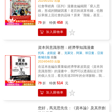
2025/01/02 出版
社會學經典《區判》漫畫改編揭開「窮人思
維」形成的關鍵因素！老百姓就算有錢，也難
以掌握上流社會的品味？原來「階級」甚至能
決定我們會愛上誰？克克老師第一次走進教
458
79
折
特價
元
室，便發現說得比做得簡單。身為代課老師，
他必須讓這群來自四面八方的學生們，搞懂布
加入購物車
赫迪厄的複雜理論：區判（Distinction）。面對
這些著迷於流行文化的青少年，要讓他們搞懂
社會階級與文化資本，可以說是難如登天。在
缺少貴族與王室階級的民主社會裡，我們總以
資本與意識形態：經濟學知識漫畫
為社會是平等的，儘管有窮人跟富人之分，但
托瑪．皮凱提
著 、
克萊兒．阿萊、班亞曼．亞當
不論是藝術、美學或品味卻是無關階級；我們
著
衛城出版
出版
也相信，只要哪天窮人翻身變有錢，也可以立
2024/04/03 出版
刻體驗到富人的階級品味。我們堅信這就是民
在這本改編自重量級經濟學家皮凱提《資本與
主的展現，卻誤入了資產階級的沒說的真相—─
意識形態》的漫畫中，我們可以透過貼近日常
窮人也許可以翻身，但卻幾乎不可能掌握文化
的個人生活，看見長達200年的全球脈動，我們
影響力。事實上，窮人跟富人的差異不僅在有
將跟著法國的富有家庭，一同體會經濟不平等
514
沒有錢，更在他們掌握的文化資本。所以，那
79
折
特價
元
造成的悲歡離合，並進一步看見故事的背後，
些讓人敬而遠之的藝術與美學，至今都還是由
又潛伏了哪些全球化之手。 & 從殖民政策到族
上層階級定義；而平民階級習以為常的流行文
加入購物車
群衝突、從通貨膨脹到極右派崛起，當今社會
化、穿著打扮，長年以來都難登大雅之堂。意
的一切，都跟經濟脫不了關係。除此之外，這
味著，即便窮人翻身了，依然是毫無水準的暴
本書也帶我們省思今日地位的形成，探究階級
發戶。這件事是怎麼造成的？如果階級僵化如
複製、文化資本與社會資本是如何累積，幫助
您好，馬克思先生：《資本論》及其所創
此嚴重，為什麼多數人都毫無自覺？為了讓學
讀者在亂世之下重建精準的經濟學之眼，不但