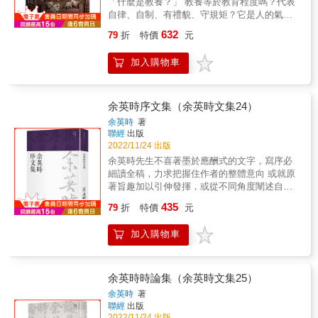
「什麼是教養？」 教養等於教育程度嗎？代表
眼睛，勇於面對苦難，越是苦惱，越要承認現
自律、自制、有禮貌、守規矩？它是人的氣質
實。 經過20年深入研究，作者認為「認識痛
與風骨？是知識、行為態度、審美能力還是生
苦」才是當代人最迫切的課題。本書從哲學辯
632
79
折
特價
元
活風格？也許「教養」的概念有些抽象，難以
證切入，翻轉世人普遍追求「理想」的觀點，
捉摸，不過可以肯定的是，許多人心中仍有一
叩問人生無可避免且至關重要的病痛、孤獨、
加入購物車
把尺，若聽到別人批評自己沒教養，任誰都會
悲傷、失敗、不公、荒謬等難題。引領你重新
有汗顏羞愧、無地自容的反應！ 所以，「教
思考並理解苦難，認識自我心中面臨的大敵。
養」到底有什麼重要性？ 德國柏林大學的創辦
我用哲學這樣過： 疾病、傷痛、殘疾➤不刻意
人威廉．馮．洪堡（Wilhelm von Humboldt，
余英時序文集（余英時文集24）
誇大無痛的好，就不會被困住。 孤獨、邊緣、
1767-1835），一位非常重視教養的學者、政治
不受歡迎➤光是關照別人，就可以排解孤獨。
余英時
著
家、教育改革者，他便認為，教養值得每個人
聯經
出版
悲傷、分手、喪親之痛➤借助社會支持和儀
傾畢生之力追求，它是個人身上的重要資產，
2022/11/24 出版
式，情緒就會長出韌性。 失敗➤重視過程的價
屬於精神內涵很高的境界。努力提升教養的結
值，不以終點狀態來定義生命。 不公➤試圖對
余英時先生不喜著墨於應酬式的文字，寫序必
果便是個人品質的提升，個人品質的提升能讓
抗不公平，能為改變增加一點成功機率。 荒謬
細讀全稿，力求把握住作者的整體意向 或就原
整個社會優質化！ 在今天這個網路盛行、資訊
➤荒謬的解藥，就是道德與正義。 希望➤抱持
著旨趣加以引伸發揮，或從不同角度闡述自我
爆炸、知識變革的數位時代，個人能做什麼努
實在的態度，為了不讓潛在的行動力熄滅。 引
心得 無論從什麼方向下筆，都堅守一個原則：
435
力成為有「教養」的現代人？ 本書作者史汪尼
79
折
特價
元
領人生的七大哲學慰藉，從苦中面對現實的智
序文必須環繞著原作的主題發言 《余英時序文
茲曾任德國漢堡大學教授，希望藉由此書彌補
慧。 &
集》收錄余英時先生為他人著作之書序，言為
學校教育的不足，提供讀者在人生旅途中所必
加入購物車
心聲，序可明志，從中亦可見余先生對學術、
備、一只囊括豐富知識、能不斷提升教養的
人文關懷之所在。全書依其性質分為五輯，從
「旅行背包」。 本書原文書名為「Bildung」，
著眼近代中國歷史與重要人物（如胡適、汪精
公認為「教養」概念最貼切的表達，意指「個
衛、陳克文等）、師友論述（如錢穆、李遠
余英時時論集（余英時文集25）
人內在精神的塑造與充實完好，具有廣泛的知
哲、吳文津等），到關聯中共近代史（如文化
余英時
著
識、品味、正確的價值觀、是非善惡的判斷
大革命、魏京生、劉曉波等）、西方學術譯
聯經
出版
力，外在表現彬彬有禮，言行舉止得體，內心
著，並蒐羅余先生未於台灣刊行著作之自序，
2022/11/24 出版