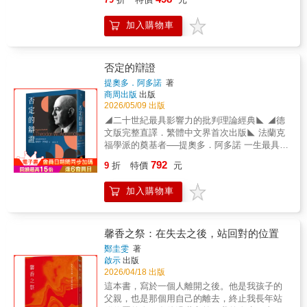
析，幫助在今日貧富差距擴大、經濟不平等越
播電台（NPR）等各大媒體年度最佳圖書她的
決過往之不義並興起未來之不朽，也永遠面對
趨嚴重的今日，重建你的經濟學之眼。 &
夢境與清醒的生活一樣重要。她的故事帶領我
著黑暗與不可測知的災難；而對這樣的開放性
加入購物車
們進入另一個故事，繼之下一故事，不停往外
結局選擇奮戰不懈，正是我們以政治行動愛世
又往內旋轉，到了最後，回到阿公的屍骨與回
界的方式。「我在《人的條件》初版六十年後
憶身邊……一部耀眼奪目、如萬花筒般精彩的
重讀它，仍舊懾服於鄂蘭的先見之明。」──丹
回憶錄，重新尋回她家族傳承的超自然傳奇。
否定的辯證
妮爾・艾倫（Danielle Allen，政治學家）「該
在巧妙編織的回憶錄中，作者讓哥倫比亞的歷
書旨在喚醒我們：每一個人都是在他人的等待
提奧多．阿多諾
著
史變得更為迫切且個人化，以迷幻詩意的文
商周出版
出版
之中來到世上，並且被賦予一種創造奇蹟的力
字，深入探究她的家族故事和歷史，這遠遠超
2026/05/09 出版
量，成就不朽的可能——同時也提醒讀者，逝
越了許多小說中所展現的迷人魔力，並將家族
者的託付實際上存在風險，畢竟，人世間是由
◢二十世紀最具影響力的批判理論經典◣ ◢德
傳說和個人敘事編織成一幅強大的集體肖像。
活人所主導的世界，雖然他們可以傳頌逝者的
文版完整直譯．繁體中文界首次出版◣ 法蘭克
對英格麗德．羅哈斯．孔特雷拉斯（Ingrid
豐功偉業或致力於完成未竟的宏圖，但也可以
福學派的奠基者──提奧多．阿多諾 一生最具代
Rojas Contreras）來說，魔法始終流淌在他們
決定在歷史上翻頁，走出一條屬於自己的
表性的作品── 《否定的辯證》 提奧多．阿多
792
的家族血液中。在哥倫比亞的奧卡尼亞
9
折
特價
元
路。」──葉浩（本書導讀者，臺灣鄂蘭學會理
諾為二十世紀德國最重要的哲學家與社會理論
（Ocaña），她母親的父親——她暱稱為阿公
事長）
家，屬於法蘭克福學派核心成員，其思想橫跨
（Nono）——是一位聲名卓著的療癒師，在他
加入購物車
哲學、社會學、美學與音樂理論，不僅深深影
們的傳統文化中，人們宣稱這樣的角色可以跟
響當代與後世的無數學者，如傅柯、詹明信及
死者對話、預言未來、治療病患，還能移動雲
哈伯瑪斯等人，也對當代批判理論與文化研究
朵。然而這是一個禁止女性從事的職業——直
留下深刻的痕跡。 《否定的辯證》被視為阿多
馨香之祭：在失去之後，站回對的位置
到有一天，英格麗德的媽咪（Mami）掉進井
諾一生學術生涯的代表作，出版於一九六六
鄭圭雯
著
裡，陷入失憶症，並在復原後獲得了得以看
年，源自於阿多諾於法蘭克福大學任教期間，
啟示
出版
見、聽見鬼魂的能力。於是在這個漫長的男人
開設「否定的辯證」課程，而本書出版之後便
2026/04/18 出版
譜系中，媽咪成為家族中第一位女性療癒師。
成為該課程的教材，也是一九六○年代以後阿多
這本書，寫於一個人離開之後。他是我孩子的
英格麗德成長於一九八○與一九九○年代政局動
諾晚期思想的核心。 阿多諾提出「否定的辯
父親，也是那個用自己的離去，終止我長年站
盪暴力的哥倫比亞。成長過程中，家裡總是裝
證」，以反體系的解說方式來回應形上學產生