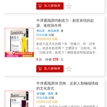
帶來些許幸福，那將是作者最感欣慰的事。
發看待全球化下的危機，思考人們該如何共同
念。──威廉．戴維斯，倫敦大學金匠學院政治
後，當世界快速復原、正常生活再次運轉，李
加入購物車
面對存在危機、經濟危機及政治危機，與此同
經濟學教授這部激動人心的著作將引起眾多讀
維卻依然被記憶困住。在他心中，戰爭並沒有
時提醒哲學家、經濟學家及政治學家必須從真
者的共鳴。──《前廊共和國》韓炳哲在本書中
結束，只是沉入日常。比暴力更可怕的，是人
實世界的人去延續其學問，否則將在A l全球化
對希望寄予厚望，這部作品直率解答了關於其
們遺忘得太快；比死亡更刺痛的，是他活著回
時代中跟大學機構一同沒落。
牛津通識課09創造力：創意表現的起
作品的多項哲學與政治疑問……《希望與絕
來，卻永遠無法再成為原來的自己。本書不僅
源、進程與作用
望》透過釐清其思想的政治維度，必能滿足長
描述罪惡，更攸關一個人在破碎之後如何繼續
期讀者。──羅伯特．威利，愛許蘭大學政治學
相信人性。李維帶著沉重的故事走入校園，只
弗拉多．格拉維努
著
副教授當代最受歡迎的哲學家之一。──《藝術
為了提醒從未見證過戰爭的世代，黑暗隨時都
日出出版
出版
觀察》一本描寫希望本質的絕美著作。──尼
會襲來，而記憶是抵抗的唯一方式。各界推薦
2026/02/05 出版
克・凱夫，歌手▍ 書系簡介 ithink, I think思想
動人推薦房慧真 作家翁稷安 國立暨南國際
創造力是天生的嗎？有「想像力」和「好奇
決定行動，行動是對生命本身的肯定，如同沙
大學歷史學系副教授黃哲翰 中研院歐美所博
心」就是有創意嗎？ 怎麼區分「比較有」與
特說：「在行動中存在著希望。」◆不馴的異
士後研究學者葉浩 國立政治大學政治學系教
「比較沒有」創造力？網路霸凌和陰謀論等惡
端 史蒂芬．納德勒──著 楊理然──譯◆口袋
授張亦絢 作家本書特色倖存者經典的關鍵改
意行為都隱藏著創造性？打開牛津大學出版社
378
9
折
特價
元
裡的哲學課 喬尼‧湯姆森──著 吳煒聲──譯
編：普利摩‧李維以《如果這是一個人》震撼全
最受歡迎通識讀本，用最簡明的方式了解創造
◆水變成冰是哲學問題？ 哲學新媒體──策
世界，他的證詞是理解猶太大屠殺最核心、最
力賦予世界的無限可能。從史前時代的用火、
畫 孫有蓉──主筆 邱獻儀──文字協力◆給焦
加入購物車
不可迴避的經典文本。然而原著的語氣冷峻、
中世紀的雄偉教堂、文藝復興時期的畫作與科
慮世代的哲學處方 沃德‧法恩斯沃斯──著 李
沉重、近乎殘酷，對許多讀者而言並不容易承
學發明，乃至現今網路社群的迷因文化，人類
斯毅──譯◆跟蘇格拉底學思辨 沃德‧法恩斯沃
受。圖像小說改編版的呈現更加親民，也更具
的創造力從未停止過。在創新的過程中，會讓
斯──著 陳信宏──譯◆給所有人的世界哲學
感受性，讓讀者能以「跟著作者走一段」的形
我們與他人產生連結，由此建構出自我認同，
牛津通識課08 恐怖：反射人類極端情緒
史 羅伯特．索羅門、凱瑟琳．希金斯──著
式，理解倖存者所背負的傷痛與責任。改編並
進而賦予生命更多意義。創造力大多時候被認
的文化形式
黃煜文──譯◆衣裳哲學 湯瑪斯‧卡萊爾──
非簡化傳主，而是開啟一扇入口，使更多人得
為是有價值的，因為它直接或間接地帶來了經
達瑞爾．瓊斯
著
著 賴盈滿──譯◆成為大人的第一堂哲學課
以靠近、理解及銘記普利摩‧李維。以教室為舞
濟與文化上的貢獻，所以人們積極培養有創造
日出出版
出版
小川仁志──著 談智涵──譯◆為什麼我們需要
臺的敘述：改編本以教室為舞臺，讓經歷過人
力的人才——企業不斷追求創新，就連政治人
2026/01/28 出版
政治哲學？ 查爾斯‧拉莫爾──著 陳禹仲──
性地獄的老人，站在一群仍然天真、仍然相信
物也在政策上謀求創造性。創造力是由不同的
「恐怖」有等級之分嗎？越可怕人們越愛看？