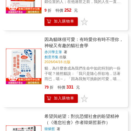
錯位置的人；在他過世之前，我的人生一直向
滿她母親的算命客戶，而且常有撞鬼事件，此
的問題，並且批判傳統辯證法的「同一性」，
外延伸。我習慣承擔、撐住、往前補位，不論
般超現實場景是一種日常。這份遺產一直讓她
252
其理論不僅奠定法蘭克福學派批判理論的基
9
折
特價
元
是在工作、關係，還是信仰裡；我以為，只要
覺得只屬於母親和外公，直到二十多歲在美國
礎，也體現其學派對於現代社會與資本主義的
夠努力，就能把一切維持好——直到他離世。
生活時，英格麗德因頭部受傷而失憶。當她逐
深刻省思，使我們得以不同角度的方式認識哲
加入購物車
他的離去沒有給我答案，卻終止了我在所有關
漸恢復部分記憶，家人興奮地告訴她，這種事
學偉人的思想。
係中的「錯位」奔跑，因為我已經知道：只要
以前就發生過：幾十年前，媽媽也曾摔傷並導
站在對的位置，路會自己出現，界線不是因為
致失憶。而當媽媽康復後，她便獲得了開啟
拒絕，而是為了誠實、讓愛有呼吸的空間。如
「祕密」的契機。二○一二年，受到媽媽和阿姨
因為貓咪很可愛：有時愛你有時不理你，
果你正在承擔一個其實可以放下的位置，如果
們共同做的一個胎夢所激勵，加上她在失憶後
神秘又有趣的貓社會學
你在失去之後發現自己被迫停下來，這本書或
渴望重新了解家族史，英格麗德陪同母親踏上
赤川學主筆
著
許能陪你——站回神面前的自己。這本書，不
前往哥倫比亞挖掘外公遺骸的旅程。在媽媽這
創意市集
出版
是為了曾經的伴侶離世有多痛而寫。而是記錄
位捉摸不定、固執卻又逗趣的嚮導帶領下，英
2026/04/16 出版
在他離開的一刻起，人生被迫重新開始、被迫
格麗德將家族血統追溯至印第安原住民與西班
貓，為什麼會成為我們生命中如此特別的一份
調整順序與抉擇的歷程。死亡是強制停止，對
牙的根源。她揭開了那段殘暴且刻板的殖民歷
子呢？雖然貓說：「我只是隨心所欲地，活著
死者、對生者，都是如此。從婚姻的合分、與
史敘事，這段歷史最終將她的麥士蒂索人（混
而已，喵～」「因為我無可挑剔的可愛，喵
兒子從陌路到成為朋友，以及與神、與人、與
血）家族分裂為兩個陣營：一派相信「祕密」
～」，但從古至今，將近9500年貓和人類歷史
自己的和好，Amber獻上那些曾經站錯的位
是恩賜，另一派則深信那是詛咒。本書透過把
331
79
折
特價
元
中，現代關係更加緊密。 貓咪社會學，開課
置，也獻上終於站回來的她。在這趟「歸路」
這些比任何小說更令人著迷的家族史、重新召
了。 && &研究貓奴與貓關係的書：貓為什麼
中終於明白，「回家」才是真正走過的路。孩
喚出的哥倫比亞歷史及殖民時期歷史故事，以
加入購物車
會成為我們生命中如此特別的存在？ && &貓
子的父親離世後，Amber第一次發現自己無法
及她個人面對「現實」邊界為何時進行的深刻
教會我的社會學，我們終於理解，孤傲也是一
再站在前面——不論是家庭或職場——替所有
省思全部交織在一起，英格麗德以書寫穿越了
種連結。 && &貓咪造成人類，人類造成貓
人解決問題！只能一步步退後、一步步退回，
許多人們無法理性解釋的領域，深入她所繼承
咪，透過本書可以更了解貓在人類生活中的地
希望與絕望：對抗恐懼社會的盼望精神
直到重新站在一個真正屬於自己的位置上。放
的一切。關於說故事的力量如何成為一種療癒
位。 && &喵的社會學並不伸張貓咪不可愛，
（《倦怠社會》作者韓炳哲新作）
下不是自己的責任、放下不再適合的角色、不
的藝術，並作為歡迎大家擁抱超凡事物的邀
理解關於貓存在在這個世代的一切社會行為。
再急著回答別人的問題，也不再急著替自己找
請，顯然這是一部光輝燦爛的見證作品。我們
韓炳哲
著