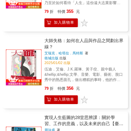
有創造文明的體驗。在夢境般的世界，探索藝
乃至於如何看待「人生」這份遠大志業影響力
歸傳統，而是在承認西方文明優勢的同時，挖
元想像；對於每一位關心台灣當前局勢的人
術及敘事的邊界。閱讀每一個人心中的地下
跨越三個世紀的哲學家& 用10種思考帶我們重
掘和闡釋中國傳統文化中被忽視的智慧。他認
們，他更以「壓力下的優雅」的應變姿態，鼓
355
79
折
特價
元
城。０１ 《電玩的本質：遊走於真實規則與
新校準工作的意義&&★亞馬遜4.7分好評
為，中國傳統文化中蘊藏著巨大的優勢，只是
勵人們透過知識、熱情與勇氣，尋求個人與組
虛構世界的藝術》 2025.02出版０２ 《電玩
★★《科克斯書評》《華盛頓郵報》《華爾街
我們還沒有找到合適的方式將其表達和展示出
織的能動性。本書以睿智知性筆觸，結合洪財
加入購物車
與政治：遊戲產業如何悄悄改變世界》 即將
日報》《出版人週刊》等媒體讚嘆★&&& & &
來。書中提及AMD與NVIDIA的崛起可能與中國
隆在公平會的實務經驗，深刻剖析台灣經濟
推出０３ 《面對失敗：電玩教會我的事》
&▍名家齊聲推薦& & & &Zen大（作家、寫作
傳統文化有著潛在的聯繫，雖然這一觀點大膽
「轉大人」的關鍵下一步，引領我們共同思
即將推出０４ 《打怪人生：電玩教會我的
溝通講師）& & & &李麗美（旅美書評人）& &
而富有爭議，但也激發了讀者進一步思考中西
索： 從物質主導轉向以人為本，台灣經濟如
事》 即將推出
& &周詠盛（哲學開箱文版主、國立體育大學兼
大師失格：如何在人品與作品之間劃出界
方文化交流與融合的可能性。 《文化自
何脫胎換骨？ 國家韌性從何而來？從平等效
任助理教授）& & & &黃星樺（Podcast讀書節
線？
省》是一本視角獨特、思考深刻的文化評論著
率與社會人文衡量經濟價值 面對民粹主義與
目「衣櫥裡的讀者」主持人）& & & &鄭凱元
作。它沒有學術的壁壘，卻充滿了對現實的關
政治兩極化崛起，如何思索因應方針？ 數位
艾瑞克．哈塔拉．馬特斯
著
（哲學新媒體創辦人、執行長）& & & &盧郁佳
懷和對未來的期許。無論你是對中國傳統文化
時代，台灣如何加強對跨國科技巨擘的經濟治
衛城出版
出版
（作家）──（按姓氏筆畫順序排列）&&從《湖
抱有濃厚興趣，還是對當前社會現象感到困
理？ 知識、能動性、不怕尷尬的勇氣，獨立
2025/01/02 出版
濱散記》、《公民不服從》等經典著述，到一
惑，都能從本書中獲得啟發與思考。它像一位
機關造福公眾的三大心法 跟著前總統李登輝
伍迪．艾倫、J.K.羅琳、黃子佼、親中藝人
生的人權運動與經濟思索，影響了托爾斯泰、
真誠的朋友，引導你撥開迷霧，重新認識我們
腳步，重探台灣經濟發展的「人本」足跡
&hellip;&hellip;文學、音樂、電影、藝術、脫口
甘地等數百年一代又一代頂尖心靈的哲學家梭
自身的文化底蘊，並在東西方文化的碰撞與交
秀中的熟悉面孔，做出糟糕的事時，他的作品
羅，原來，他所有的思考核心都在這樣的一句
融中，尋找屬於我們這個時代的文化自信。博
該怎麼辦？我們對創作者的情感與對作品的評
話裡──&& & & & & & & &「在工作裡，我們如
356
79
折
特價
元
客思出版社誠摯推薦王超先生的《文化自
價能分開嗎？欣賞敗德創作者的作品，錯了
何活得有意義？」&後世素知梭羅以環保、廢奴
省》，相信這本書能為廣大讀者帶來一場深刻
嗎？近年來，國內外爆發許多知名創作者的道
主張、文學成就聞名，很少人知道他除了大量
的思想之旅。
加入購物車
德爭議，他們可能是知名且受歡迎的導演、作
的寫作、散步、沉思之外，還是一位腳踏實地
家、演員、畫家、脫口秀主持人、歌手。隨著
的勞動者。他一大重要思想來源就是一生經歷
過往敗德的行徑被揭露，他們作品的價值也不
過的各色各樣工作：保姆、家庭教師、體制外
可避免被重估。面對這些「翻車」的大師，有
實現人生藍圖的28堂思辨課：關於學
學校辦學者、鏟糞工人、土地測量師，在現代
人主張取消他們的作品，將他們從公眾視野移
習、工作的意義，以及未來的自己【臺灣
定義中，他是個典型的斜槓青年，甚至是明顯
除，否則便是與創作者的惡行同謀；有人呼籲
有過勞嫌疑的時間管理大師，更可能是像近藤
大學哲學系兒童哲學研發中心指定閱讀】
周詠盛
著