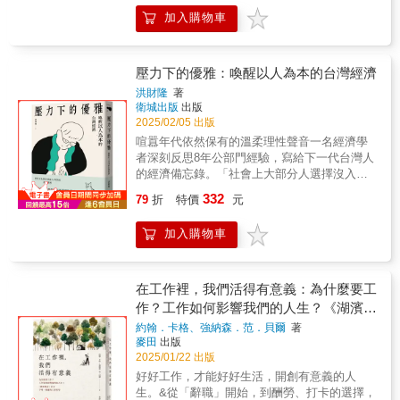
學」新領域的典範之作遊戲開發者、媒體評論
為例，深刻揭示了「術」的本質——即通過構
加入購物車
人、文化研究者、電玩愛好者，都需要的入門
建虛假的世界觀來影響和控制人們的思想與行
聖經什麼是電玩？電玩如何分類？電玩與傳統
為，最終達到牟取私利的目的。作者將歷史上
的非電子遊戲有何不同？電玩與現實的關聯是
的太平天國、義和團等與現代的商業欺詐相提
什麼？電玩如何「好玩」？當電玩不再只是少
壓力下的優雅：喚醒以人為本的台灣經濟
並論，犀利地指出其共通之處，警示人們警惕
數人沉迷的次文化、網路鄉民的休閒娛樂或業
那些利用信息不對稱和權威效應來禁錮思想的
洪財隆
著
界動態的新聞八卦，而是一股席捲世界的大規
衛城出版
出版
「術士」。這一章的分析既有現實意義，又引
模社會現象，我們就需要更可靠的論述及知識
2025/02/05 出版
發人們對知識、權威以及獨立思考的深刻反
基礎來回應。在這部超前時代的經典之作，丹
思。 目錄中可以看出，本書並非單純地批
喧囂年代依然保有的溫柔理性聲音一名經濟學
麥遊戲理論大師朱爾主張，電玩的本質就是真
判或歌頌傳統文化，而是試圖從哲學的高度探
者深刻反思8年公部門經驗，寫給下一代台灣人
實與虛構的交會。玩家依據真實世界的規則，
討其內在的邏輯、優勢與困境。作者勇敢地提
的經濟備忘錄。「社會上大部分人選擇沒入與
想像一個不存在的虛構世界，並在其中進行一
出了「中國的傳統哲學會出現斷層」的疑問，
人為善的安全港中，他的文字，撩起人們心裡
332
連串選擇。輸贏發生在現實生活，「勇者鬥惡
79
折
特價
元
並在前言中指出，白話文時代與傳統文化銜接
曾經有過的掙扎。」──魏杏芳，國立政治大學
龍」的情節卻只存在於遊戲裡頭。無論電玩如
過程中出現的問題是造成這一斷層的重要原
法學院兼任副教授、前公平交易委員會委員當
何千變萬化，都仍遵循這套基本原則，萬變不
加入購物車
因。他希望通過本書的嘗試，重新激活傳統文
代台灣擺脫物質匱乏，交出亮眼經濟成績，為
離其宗。從《俄羅斯方塊》、《世紀帝國》、
化的生命力，使其回歸人們的生活和視野。
什麼我們還困在「拚經濟」的牢籠？面對國際
《薩爾達傳說》與《俠盜列車手》，本書不僅
書中提到「1840年，中國的國門被堅船利
動盪局勢，如何從此刻積累的經濟民主資產，
破解電玩遊戲的背後邏輯，更將結合文本及電
炮打開，中國文化由自信轉入自卑，陷入迷
發展更豐富的國家經濟想像？洪財隆是一名深
在工作裡，我們活得有意義：為什麼要工
影分析、電腦科學、心理學、賽局理論與遊戲
茫，無數知識分子為之不斷探索，西學東漸。
具人文關懷的經濟學家，曾長期擔任台灣經貿
作？工作如何影響我們的人生？《湖濱散
研究，剖析電玩如何透過規則與玩家互動、如
時至今日，我們對世界的理解和認識，已經完
政策幕僚。過去八年，他在公平交易委員會任
記》作者亨利.梭羅的工作哲學
何引導玩家想像虛構的世界，最終參透電玩的
約翰．卡格、強納森．范．貝爾
著
全建立在西方的思維方式之上。」這段話精準
職，見證台灣在劇烈變動中，轉型成珍視經濟
麥田
出版
本質。▁▂▃▄▅▆▇██▇▆▅▄▃▂▁衛城出
地概括了近代以來中國文化所面臨的困境。
自主與韌性的國家。面對當前台灣的挑戰，洪
2025/01/22 出版
版◇全新書系登場#Beneath 閱讀地下城
《文化自省》正是在這樣一個背景下，試圖引
財隆提出「以人為本」的經濟觀，強調真正的
Beneath是遊戲與知識相遇的書系，這裡有使命
好好工作，才能好好生活，開創有意義的人
導讀者重新審視中國傳統文化的價值，尋找其
經濟發展，應該更全面看見人的需求，為經濟
的召喚，真實的虛幻，科技與魔法的盛宴，還
生。&從「辭職」開始，到酬勞、打卡的選擇，
在當代社會的意義。 作者並非鼓吹全盤回
成長注入平等、效率、安全、民主、幸福等多