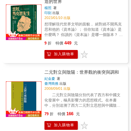
造的世界
生探索「區判」是如何內化成社會規範，克克
能讓我們重新思考自己的地位是如何而來，也
老師帶著學生探索不同階級的人，從飲食習
楊照
著
能更真實地看見每個悲劇與喜劇之後的經濟與
印刻
出版
慣、度假地區，甚至是腳上穿得鞋子到杯子裡
不平等原因。 & & 全球重量級經濟學家皮凱提
2023/01/10 出版
的紅茶，他們赫然發現一切都與階級相關。正
著作改編 從一個家族跨越200年的興盛， 看見
處於培養自尊與品味階段的青少年們，不得不
想理解現代世界文明的面貌， 絕對繞不開馬克
日漸加劇的全球經濟不平等！ & 全彩印刷加上
意識到家庭如何影響個人的品味，進而引發意
思和他的《資本論》； 但你知道《資本論》是
全新設計故事劇情，看見資本之手如何攪動社
想不到的展開……這些高中生青少年，該如何
什麼嗎？ 你讀的《資本論》是哪一個版本？ 讓
會結構， 重新建設最精準的經濟學之眼！ & 你
重新正視自我的品味？
知名文化人楊照教你《資本論》的讀法 帶你認
有沒有想過，如果只要努力工作就可以致富，
449
9
折
特價
元
識馬克思的真實面貌。 馬克思的思想基石
那貧困潦倒的家庭為何遲遲無法翻身？如果人
──《資本論》可說影響二十世紀世界變貌甚
人生而平等，那為何有些人擁有更多的資源、
加入購物車
鉅，自問世以來，關於人類社會、經濟的發
比別人還更為「平等」？我們都知道世界上龐
展，以及資本的累積與演進的諸多討論，幾乎
大的財富集中在那少少5%的權貴手中，但他們
都無法繞過這本皇皇巨著；而百餘年來世界對
擁有的機會又是從哪裡來？ 1901年，法國的貴
資本主義的無數反思、檢討與批判，也都自此
二元對立與陰陽：世界觀的衝突與調和
族後代朱諾從來沒想過這些問題。他繼承了來
派生演進。 台灣由於過去特殊的社會背景，對
自祖父的龐大財富，以收租維生，甚至有一名
紀金慶
著
於馬克思及其思想、著作一直諱莫如深，從而
臺灣商務
出版
專門管錢的資產管理員，可以說他是當時最熱
也錯失機會深掘探索這部影響人類文明至深的
2008/09/01 出版
門的黃金單身漢之一。即便歷經了主打平等的
經典文本。如今作者以其自身的閱讀經驗和經
法國大革命、政府試圖對富人課稅，朱諾依然
二元對立與陰陽分別代表了西方和中國文
濟學、社會學、史學素養，剖析《資本論》的
財富滿盈，這一切都是因為朱諾的曾曾祖父藉
化發展中，極具影響力的思想模式。在本書
真實面貌，引領讀者以更全面、立體的方式，
由奴隸買賣累積了數百年都花不完的財富──而
中，分別追溯了西方二元對立思想與中國陰陽
認識這部作品如何在各面向深刻影響近代的世
朱諾卻毫無自覺。 奴隸買賣和殖民經濟累積的
論述的發展過程，並在最後，追問這二種基本
166
界文明。 本書首先揭櫫要避免標籤化的閱讀方
79
折
特價
元
富裕，讓朱諾得以悠閒過日、結婚生子，撐過
思維模式在當代的意義。本書特色 深度解
式，擺脫「主義」或「教條」的觀點來理解
了世界大戰與經濟大恐慌，甚至可以讓孩子擁
析、比較西方的「二元對立」和中國的「陰
《資本論》。並透過四個章節重新認識馬克
加入購物車
有最優秀的教育，但其他人可就沒那麼好運
陽」，讓讀者看見此一議題上，中西文化的異
思；首先從大眾最熟悉的經濟角度切入，從經