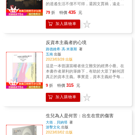
不只在希臘？佛陀與斯多葛都談「不期不待不
相對應的變化，控制一方即可預測或改變其結
的逍遙生活不僅不可得，還因文賈禍，遠走他
受傷害」？跟著113位哲人掌握縱貫三千年的人
果，三者互動的架構理論成矣！並發現孟子所
鄉。此生無法再進入母校半步的感懷，遂集結
類思潮脈動羅伯特．索羅門、凱瑟琳．希金斯
435
主張的〝性善說〞非人類的本性，從人類的自
79
折
特價
元
過去多年在中大拍攝的照片，回顧中大的美好
──著& 黃煜文──譯&◆衣裳哲學奠定英美現代
然屬性言，人類的先天本性，就是〝性私〞。
時光，並走筆思考當下的問題──中文大學的立
人文精神的哲學經典湯瑪斯‧卡萊爾──著& 賴盈
然要說其善惡，必須加上人類的社會屬性才可
加入購物車
校精神、大學的獨立精神與學術自由、在暴政
滿──譯&◆成為大人的第一堂哲學課用哲學找
以論斷，符合當時的社會道德標準者，即是
恐怖橫行下知識人如何自處、中文大學雕像傳
出自己人生的答案小川仁志──著& 談智涵──譯
〝善〞；不符合當時的社會道德標準者，即是
遞的價值等等。 這本書不僅呈現山城大學昔日
&◆為什麼我們需要政治哲學？如何對政府公權
〝惡〞。
的靜謐優美與濃厚的人文關懷，也有張教授對
反資本主義者的心境
力設限？意見分歧的人們能否共存？當代自由
2019年風起雲湧活動的觀察紀錄；不只是曾經
主義名家談和諧社會的關鍵思考查爾斯‧拉莫爾
路德維希·馮·米塞斯
著
身為香港中文大學師生者留念的圖文輯，種種
五南
出版
──著& 陳禹仲──譯&◆超越國界的公民思辨&
彷若昨日的事件，也可供思考大學價值與精神
2023/03/28 出版
如何與異溫層交流？沒捐錢給難民是錯的嗎？
的讀者參考。 &
當代倫理學大師談全球化時代的道德難題克瓦
這是一本曾讓當權者坐立難安的經濟小冊。在
米．安東尼．阿皮亞──著& 盧靜──譯&◆深夜
本書作者犀利的筆鋒下，有助於大眾了解何謂
裡的哲學家為什麼好人總會受苦？人生有意義
真正的資本主義。事實是，資本主義給予每個
嗎？讓蘇格拉底、笛卡兒、尼采等70位大思想
人機會去努力獲得理想位置。 《反資本主義者
315
9
折
特價
元
家回答45則令人深夜睡不著的大哉問史蒂芬．
的心境》為奧國經濟學派理論大師米塞斯
羅──著& 李斯毅──譯&
（Ludwig von Mises,1881-1973）在1956年發
加入購物車
表的著作，因應當時在各地興起的社會主義浪
潮，在本書中他嚴厲的批判了反資本主義者所
提出的論證，他指出人們之所以厭惡資本主
義，很可能是由於個人的羞辱感和挫敗感。 在
生兒為人是何苦：出生在世的傷害
書中，作者重新解釋長期被人們所誣衊的資本
大衛．貝納塔
著
主義。在資本主義社會之下，由於大量生產促
游擊文化
出版
使物價降低，人們得以擁有比過去來得更好的
2023/03/02 出版