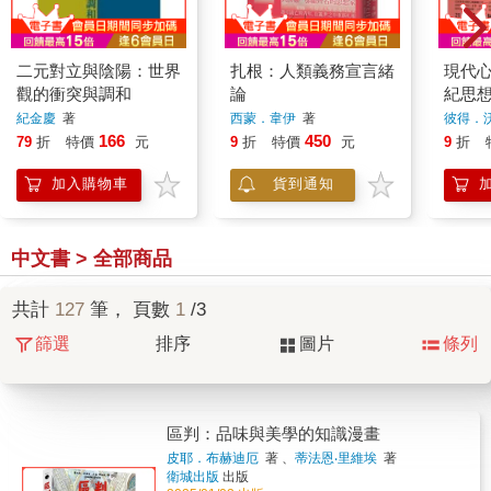
二元對立與陰陽：世界
扎根：人類義務宣言緒
現代心
觀的衝突與調和
論
紀思
想脈
紀金慶
著
西蒙．韋伊
著
彼得．
界，
166
450
79
折
特價
元
9
折
特價
元
9
折
(套書
加入購物車
貨到通知
中文書 > 全部商品
共計
127
筆， 頁數
1
/3
篩選
排序
圖片
條列
區判：品味與美學的知識漫畫
皮耶．布赫迪厄
著 、
蒂法恩‧里維埃
著
衛城出版
出版