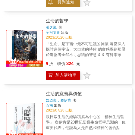
&hellip;&hellip;這位醫生對於自己的工作抱以嚴
貨到通知
身邊、那些曾經欺騙過先人的動物，我們必須
也只有時間讀一半篇幅而已，因此，我們現在
謹負責的態度，在醫病關係中，也時時叩問自
重新確認與牠們的關係，以此認識自身的存
就想對他們說：你在生活中所做的無意義工
己的生命。 醫師的行醫作為，展示了醫學、治
在：自然觀、生死觀、人觀。 日本地方創生的
作，絕對不會使你成為壞人，就算在亨利&bull;
療的同理心，與「看見」病患心理狀態的精神
重要思想源頭，哲學家內山節邀您一起探索時
生命的哲學
大衛&bull;梭羅的眼中，也不會是如此。無意義
韌性。僅從科學角度看待臨床經驗是不可能
代的現象與精神世界。
的工作，不會讓你的人生變得全然無意義。
張之嵐
著
的，因為生活經歷和痛苦被量化的程度往往含
&&▍國際媒體好評深富啟發性的一部書，可以
宇河文化
出版
糊，薩梭這位鄉村醫生必須是參與患者生活、
改變任何一個人的工作方式。──《科克斯書
2023/10/20 出版
視患者為核心，並不僅僅是醫療故事裡的英
評》&本書滿載洞見與思辨，省思工作在我們人
「生命」是宇宙中最不可思議的神蹟 每當深入
雄。本書收錄近七十幅照片，滿載一則則人性
生中扮演的角色。──《華爾街日報》&令人嘆
探討這個宇宙、大自然的時候 總會感覺到那屬
故事與時興時衰的生命起伏，充分回應了蘇珊‧
服的研究，本書合理描寫了梭羅對今日辦公室
於造物者全然不可思議的智慧 & & 有科學家
桑塔格曾經提出的問題「攝影能做什麼？」堪
與工作風氣可能抱持的看法。本書能給社畜們
說：這宇宙的產生是隨機的 而人類的出現也是
稱美學大師伯格以文字深度凝視「醫師意義」
324
9
折
特價
元
一記當頭棒喝。──《出版人週刊》&本書描寫
隨機的。 但我想問的是： 單就我們的身體結構
的精湛之作。
了梭羅日日面對工作時的獨家哲學，以及工作
而言 如果這一切都是隨機產生的話 為什麼我們
加入購物車
對人生帶來的實際影響。令讀者重新思索工作
的眼睛不會隨機的長在手掌上？ 而我們的舌頭
的意義。──《華盛頓郵報》&&▍書系簡介
為什麼不會隨機的長在手背上？ 而我們的身體
ithink, I think──思想決定行動，行動是對生命
的每一個細胞 都能夠長在最完美與最適當的地
本身的肯定，如同沙特說：「在行動中存在著
方 這怎麼可能是隨機 因而 這一切唯一的答案
生活的意義與價值
希望。」&了解一種思考方式，如同掌握一件處
祇能說是「創生」的 而除此之外沒有任何一切
魯道夫．奧伊肯
著
世工具；了解不同的哲學概念，提供我們重新
的可能。 &
五南
出版
審視所處社會的不同角度與準則；了解一位哲
2023/07/28 出版
學家的思想與生平，讓我們的生命經驗得到參
以日常生活的經驗積累為中心的「精神生活哲
照；了解哲學的歷史，即是見證在經歷無數次
學」 奧伊肯是20世紀影響生命哲學思潮的一位
翻轉與重建之後，人類何以為人類。&世界時時
重要代表，他認為人是自然和精神的會合點，
刻刻在變化，思想應是動態的。從隨時能閱讀
人以積極的態度不斷追求精神生活以克服非精
的輕鬆漫談，到精采的思想展演，我們期許這