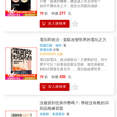
什麼「最後的機會」總是讓人失去理智？
Kim)匯集全球韓流研究專家，探討影視、條
偶像等大眾文化，在台灣世代之間持續傳播與
名人推薦 種子音樂創辦人、豐文創創辦人
如何不費吹灰之力，就交出亮眼的成績
漫、音樂與時尚等領域的內涵，揭示韓國如何
產生共鳴。本刊為第一本從台灣視角出發，帶
田定豐 知名主持人 蔡康永 商業周刊、
單？ 為什麼危機極少成為轉機？為什麼你
將文化資源化為撼動全世界的強大力量。綜觀
領讀者認識昭和時代的Mook刊物。■特色三｜
277
蘋果日報職場專欄作家 謝文憲 背包旅人 藍
79
折
特價
元
偶爾該分散注意力？ 原來我們習慣拿
韓流崛起的敘事，也等於見證了一個國家如何
以雜誌編輯手法整合圖文，全方位解讀昭和時
白拖 ／盛情推薦（依姓氏筆畫排序）
「新」東西取代「好」東西…… 我們絕對
從貧窮走向富裕、從威權走向民主、從亞洲小
代以大事紀、深度專文、人物側寫、關鍵字等
加入購物車
無法掌握成功跟幸福的要素，但肯定知道破壞
國走向科技與文化大國的故事！深受韓流文化
單元深入解讀昭和時代，邀請野島剛、龍貓大
成功或幸福的原因，與其想著如何獲得幸福，
影響的我們，除了懷抱著對韓流奇蹟的讚嘆與
王通信、重點就在括號裡、劉芷妤、謝宜安、
不如深諳如何避開不幸，事情可能容易得
欽羨，更可以冷靜剖析其背後政治博弈、經濟
張嘉真、洪芳怡等作者深度剖析昭和議題。■特
多。 不必熟練太多投機取巧的計謀，不必
投入與文化輸出的深層內涵。無論是狂熱的韓
電玩即政治：駕馭改變世界的電玩之力
色四｜不只日本昭和，還有台灣昭和邀請三位
囫圇吞下生硬難懂的新觀念，更不必過度作
劇迷、Kpop粉絲，還是對文化研究感興趣，甚
瑪麗亞姆・迪特
著
城市帶路人，走訪台北、嘉義、高雄三地街
為，你需要的只是少笨一點！ 繼傳奇暢銷
至是從事內容產業、希望解讀「韓國能，為什
衛城出版
出版
區，規劃昭和散步路線，深度挖掘台灣城市裡
書《思考的藝術》後，再度問鼎各大排行
麼我們不能？！」的人們，都能在本書中得到
2025/06/25 出版
的昭和記憶與線索。
榜 德國亞馬遜思考類、社會學習類、大眾
無盡的啟發與洞見。
電玩歸電玩，政治歸政治！只要夠好玩，有什
心理類TOP 1！《明鏡週刊》聲勢不墜！
麼不可以？結果就是厭女思維、微交易斂財、
全德最受矚目的作家，無數讀者殷切期待的最
剝削式開發生產充斥……電玩能改變世界，問
新力作 以一貫機智風趣的語調，與清晰懇
題是，改成誰喜歡的模樣？金獎電玩工作室產
435
切的陳述，杜柏里這次將帶領讀者看見行為上
79
折
特價
元
業評論家 Marijam Did直擊電玩產業的反思之作
的偏誤。光思考當然不夠，因為從思考到行
電玩，人類最後一塊不受政治染指的淨土，長
動，你還會犯下一大堆錯誤。還好，你有機會
加入購物車
久以來都被視為抽離現實、讓人自由自在揮灑
避開它們。這本書能夠幫助你避開這些陷阱，
創意、想像力與超能力的廣大處女地。然而，
你不但可以聰明思考，更可以睿智行動！德國
這份「電玩歸電玩，政治歸政治」的想像，究
無數讀者為之瘋狂，只因杜伯里諧趣的文字。
竟離真實有多少距離？一如文學寫作、影視劇
沒被抓到也算作弊嗎？: 學校沒有教的33
在率先擊敗《賈伯斯傳》的著作《思考的藝
場、音樂展演與藝術創作，電玩遊戲並非存在
則品格練習題
術》全德銷售突破40萬冊之際，杜伯里乘勝推
於真空之中，中立且不帶偏見。事實上，電玩
出《行為的藝術》，延續《思考的藝術》一書
布魯斯．韋恩斯坦
著
一樣能反映創作者或出資公司的理念或偏見。