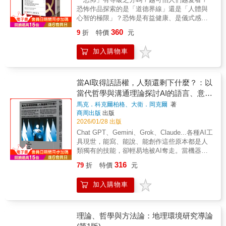
譯◆超越國界的公民思辨 克瓦米．安東尼．
世間的孩子面前，揭露權力、集體與道德的殘
文化與歷史脈絡交織出的複雜現象，本書跨越
恐怖作品探索的是「道德界線」還是「人體與
阿皮亞──著 盧靜──譯◆深夜裡的哲學家 史
酷真相。孩子提問的天真、師長的遲疑，以及
學科界線，從心理學、哲學、社會學等不同視
心智的極限」？恐怖是有益健康、是儀式感的
蒂芬．羅──著 李斯毅──譯◆在工作裡，我們
李維不得不重新打開傷口的瞬間，都有助於讀
角，探索創造力的歷史、理論與實踐，有助我
享受？！恐怖是一種極端的情緒反應，這種不
活得有意義 約翰．卡格、強納森．范．貝爾
者理解：歷史書中看似遙遠的暴行，其實真實
們理解深刻且值得玩味的問題：★一個人或一
360
9
折
特價
元
確定且未知的情緒制約了人類的思緒，迫使我
──著 李伊婷──譯◆焦慮的意義 薩米爾．喬
得會刺痛每一個人。
樣物品是否隱含創造力，該由誰定義？是否有
們在面對自己可容忍的極限時，思考真實的本
普拉──著 張馨方──譯 呂健吉──專業審訂
令人信服的創造力評估方式？★世人對〈蒙娜
加入購物車
質是什麼：房子裡真的只有我一個人嗎？那是
◆世界還能變好嗎？ 大衛．朗西曼──著 陳
麗莎〉的高度評價為何能亙古不變？上個世紀
什麼聲音？門應該是關上的吧？為何肩膀上一
禹仲──譯
有創意的東西，在未來仍被青睞的可能性是能
直感覺有東西？有人在跟蹤我嗎？我可以逃到
夠預測的嗎？★有創意的人具備什麼人格特
哪裡？打開牛津大學出版社最受歡迎通識讀
當AI取得話語權，人類還剩下什麼？：以
質？智商愈高愈有創造力？ ★藝術、科學、政
本，用最簡明的方式一探恐怖的演變。恐怖的
當代哲學與溝通理論探討AI的語言、意識
治等不同領域的創意表現有相似處嗎？ ★創造
類型龐大且多元，從吸血鬼、鬼魂、狼人、瘋
力有大小之分、有善惡之別？ 創造力的運作和
與作者權威性問題
馬克．科克爾柏格、大衛．岡克爾
著
狂科學家、撒旦、怪物、超自然到連續殺人
內在價值隨著社會變遷而演進，作者分析創造
商周出版
出版
犯，呈現出各式各樣的人格特質與用途，暗示
力包含的三大要素：創造者、創造物、創造歷
2026/01/28 出版
或闡明人類迥異的立場、意識形態、論證與世
程。本書循序漸進說明創造力的源起與進展
Chat GPT、Gemini、Grok、Claude...各種AI工
界觀。世界上有成千上萬與恐怖有關的書籍、
——創造者的心理特徵、推動者、創造物的生
具現世，能寫、能說、能創作這些原本都是人
電影、遊戲或其他表現方式，這些驚悚創作，
成，以及它與特定文化的相關性，讓我們理解
類獨有的技能，卻輕易地被AI奪走。當機器開
從莎士比亞悲劇開始到如今的網路迷因處處可
關於「創造力」更多面向、更豐富的深層知
始取得話語權，是否代表人類的時代已經結
見。恐怖不僅是具象化的藝術形式，也是一種
316
79
折
特價
元
識。【你是知識控嗎？關於牛津通識課】用最
束？在AI浪潮之中，重新探尋人類與科技的關
文化。當原本有明確分野的人事物出現了模糊
簡明直白的方式，了解現代人最需要知道的大
係!本書特色☛作者科克爾柏格與岡克爾專攻技
或越界，恐怖情緒便油然而生，並逐步蔓延：
加入購物車
問題。牛津通識課（Very Short Introductions，
術哲學與倫理，為你帶來「AI有自我意識
為什麼恐怖故事讓我們心神不寧卻又很享受？
簡稱VSI）是英國牛津大學出版社（Oxford
嗎?」、「AI可以成為『人類』嗎?」、「AI會
開膛手傑克的魅力何以歷久不衰？ 恐怖為何
University Press）的系列叢書，秉持「為所有
思考嗎?」等疑問的回應，重新思考AI在人文視
反覆採用各種受到厭棄的主題：血、嘔吐物、
讀者提供一個可讀性強且包羅萬千的工具書圖
角上帶給我們的危機!☛以圖靈測試、溝通理
理論、哲學與方法論：地理環境研究導論
內臟、刺穿眼球……？ 不同世代的恐怖文學
書館」的信念，於1995年首次推出，多年來已
論、羅蘭．巴特「作者已死」、柏拉圖等哲學