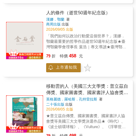
了。大戰引爆了經濟崩盤、大量債務跟通貨膨
同。
濟理論開始，了解馬克思的寫作《資本論》的
脹，昨天才1法郎的法國麵包，今天就漲了
思想與動機。其後分別從「社會理論與歷史
50%！戰爭時期的貧困狀況，在戰後初期也毫
人的條件（逝世50週年紀念版）
觀」、「人道探索與哲學關懷」、「文化理
無改善，各國政府為了償還公共債務放任貨幣
漢娜．鄂蘭
著
論」等視野，分析了馬克思理論在歷史、社
貶值，貧窮的人比平常更貧困，但有錢人卻仍
商周出版
出版
會、宗教與人文方面的觀察及其帶來的啟發。
然富賈四方──為何如此？戰後，整個世界好不
2026/09/05 出版
作者最終為《資本論》賦以「為弱勢者寫的辯
容易迎來了和平輝煌的30年，人人都富裕了，
「我們如何以政治行動愛這個世界？」漢娜．
護書」的評價，並為台灣讀者提供了迥然不同
為何貧富差距卻從未縮小，朱諾的後代反而累
鄂蘭最重要的哲學作品逝世50週年紀念版★臺
的思考路徑。 本書特色 知名文化人楊照導讀，
積了更多的資本？即便到了20世紀，為何朱諾
灣鄂蘭學會理事長 葉浩｜專文導讀★臺灣鄂蘭
重新認識馬克思的思想基石，影響二十世紀世
的曾曾孫女仍然能享受最高等的教育、繼續讓
學會秘書長 李雨鍾｜紀念新版導讀《人的條
界變貌的重要巨作！ &
家裡的財富不斷錢滾錢？ 在這本扎實又精彩的
458
79
折
特價
元
件》是20世紀最重要的政治思想著作之一，其
漫畫裡，將透過朱諾一家跨越8代的富裕，帶你
中提出的「勞動」、「工作」、「行動」也是
釐清過去200年以來的全球經濟重點── 至今我
上市通知我
鄂蘭一生的思想核心。試圖帶領讀者重返政治
們習以為常的累進稅率是如何誕生？它和比例
哲學的原初條件：政治並非抽象的權力角逐，
稅率哪裡不一樣？ 國家債務如何累積？為何還
而是關乎眾人之事，每個人都可以帶著思考去
債與通貨膨脹息息相關？ 凱因斯主義是什麼？
行動、去啟動新的事物，儘管彼此交互作用的
移動雲的人（美國三大文學獎：普立茲自
為何這個思想徹底顛覆了傳統經濟思想？ 我們
結果往往是偶然而不可預測。Amor mundi（愛
傳獎、國家圖書獎、國家書評人協會獎決
的政府真的可以控制通貨膨脹嗎？ 「富人會幫
這個世界）原是鄂蘭為本書設定的原始書名，
選作品）
助窮人」的說詞跟想法如何影響今天的賦稅制
英格麗德．羅哈斯．孔特雷拉斯
著
指出了閱讀切點，以及她對於基督教神學源頭
度？ 自由貿易與低稅率是人民的勝利還是貧富
二十張出版
出版
奧古斯丁思想的長期思索，關乎我們如何去愛
2026/08/05 出版
懸殊的起始？ & 在通貨膨脹跟全球經濟越來越
這個世界。對鄂蘭來說，人類是在啟動事物和
緊密的狀況下，台灣也將迎來懸殊的貧富差
★普立茲自傳獎、國家圖書獎、國家書評人協
一連串事件的意義下行動的生物，縱使能量微
距，當世界局勢不斷在改變時，綜觀全局將是
會獎等美國三大文學獎決選作品★《時代》、
弱且不斷面臨各種困境，但我們永遠都可以採
這個世代不可缺乏的能力！這本漫畫透過輕鬆
《波士頓環球報》、《Vulture》、《浮華世
取進一步行動，改變或轉化那些看似無法避免
的故事劇情，加上經濟學大家皮凱提的深入分
界》、《時人》、《君子》、美國全國公共廣
的歷程。透過寬恕與承諾，我們永遠有機會解
498
79
折
特價
元