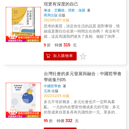
主義的重要性，他強調： 我們研究的中心問題
現更有深度的自己
銷隨之而來的負面特質。快樂的事或許存在，
是具有自由勞動之合理組織的中產階級之經營
然而痛苦與愉悅並不對稱。在道德上，避免痛
琳達．艾爾德、理察．保羅
著
資本主義之成立。 換言之，韋伯進行了包羅萬
苦的重要性遠大於獲得快樂，因此「自始不曾
商周出版
出版
象的經濟史、文化史考察，期待讀者們從閱讀
出生」（沒有痛苦也沒有快樂），無論如何都
2023/01/07 出版
中得到滿滿的啟發。 &
優於出生在世。貝納塔也提出相關的心理運作
思考的素質，決定你生活的品質 面對事情，情
現象（如波麗安娜效應、適應及比較等）證
緒或直覺往往在第一時間左右你嗎？ 有沒有可
明，人類對自己生命品質的主觀判斷並不可
能，這反而讓我們迷失了真相、做錯了抉擇？
靠。人們傾向記住正面的經驗、抑制傷痛的記
我們無法控制自己會面臨什麼問題， 但可以學
315
9
折
特價
元
憶，並且美化過去，事實上，現實生活遠不如
會「理性的叛逆」，審慎思索別人告訴你的訊
想像中美好，不論採取哪一種評估生命品質的
息， 為眼前的處境，找到更好的解法！ 當一切
加入購物車
觀點，生命都是壞事。 既然「出生即是受
可能都不是真的 你更需要一點「理性的叛
苦」，那麼預防痛苦最有效的方式，就是不再
逆」！ 面對令人心痛的新聞，除了憤怒，你是
製造新的生命。貝納塔認為，生下有知覺的生
否曾質疑你看到聽到的一切？ 發生立場不同的
命，會為新生命帶來龐大的苦難，而造成這種
爭執，除了捍衛自己，你是否懷疑對方也有可
台灣社會的多元發展與融合：中國哲學會
傷害是錯的，因此，讓人類及其他有知覺的生
能是對的？ 發現旁人做出自私的舉動，除了指
學術集刊05
命自然滅絕，才是道德正確的做法。據此，人
責，你是否也驚覺自己做過類似的事？ 許多生
中國哲學會
著
非但沒有生育的義務，更有不生小孩的道德義
活中的誤解、衝突和負面情緒，都來自於「想
五南
出版
務。 在本書後半部，貝納塔解析了他的主張對
得太少」── 沒想到用了這個詞可能很傷人、沒
2022/12/25 出版
生育、身障權利、受誤生命、人工和輔助生殖
想到這件事的真相並非如此。 本書三十堂課的
多元不等於雜多，多元社會也不一定即為紊
有何意涵，並就人工流產、人口及滅絕問題提
思辨練習，將帶領你告別衝動短淺的想法， 運
亂。 一元的內在豐富性構成多元的可能，多元
出他的見解。最後，貝納塔回應了樂觀者及宗
用更理性成熟的技巧，活出更圓融幸福的自
的形成來自眾多具有共識性的一元。眾多的一
教人士提出的反駁，並考察了關於死亡與自殺
己！ 尼采曾說：「對真理而言，信服比謊言更
元構成多元社會，而多元社會根源於人的內在
的議題。 & &
危險！」 （Convictions are more dangerous
332
95
折
特價
元
期望接納、和諧及共融，以建構可以共同發展
enemies of truth than lies.） 當你把某些事視
的社會。彼此之間的包容排除了非我族類的他