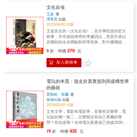
一旦過世，我們留在雲端的數位個資會發生什
認，藉此建立起自己堅實的價值觀。這些實用
有創造文明的體驗。在夢境般的世界，探索藝
麼事？二十一世紀走到第二個十年，如今絕大
文化自省
又生活化的Q&A，包括了友情、愛情和工作等
術及敘事的邊界。閱讀每一個人心中的地下
多數人的一生，都會有許多事情是在線上大量
類型，像是「從網路下載免費音樂或影片有什
王超
著
城。０１ 《電玩的本質：遊走於真實規則與
發生。但你我可能都不曉得，這些數位遺物將
博客思
出版
麼大不了？」「當別人說我好朋友的壞話跟八
虛構世界的藝術》 2025.02出版０２ 《電玩
在我們死後展開新生。我們的消費，我們的喜
2025/04/30 出版
卦，我該不該讓好朋友知道？」「什麼情況
即政治：駕馭改變世界的電玩之力》 2025.06
好，我們用來紀念生活點滴的記憶，文字與聲
下，說出的承諾可以不必遵守？」「男朋友想
王超先生的《文化自省》，並非學院派的宏大
出版０３ 《面對失敗：電玩教會我的事》
音，照片與影像，全都遺留在網路上，等待人
跟我發生性關係，我該拒絕嗎？」「朋友都在
敘事，亦非故紙堆裡的考據訓詁，而是作者以
即將推出０４ 《打怪人生：電玩教會我的
們進一步處理。本書想探討的，就是這樣一個
吸菸，我如果不吸菸就無法跟他們打成一片，
其獨特的生命體驗和哲學視角，對中國傳統文
事》 即將推出
日益迫切的問題：我們究竟該如何處理這些數
該怎麼辦？」等等。 不只如此，本書作者更針
化進行了一次深刻而真誠的審視與反思。
270
位痕跡？是要想盡可能銷毀，還是設法重建再
9
折
特價
元
對許多道德上似是而非的誤解，例如：「大家
作者在簡介中坦誠自己是MBTI中的「調停者」
利用？「誰」又有權力決定？這不只是個人及
都做的事就是對的事」「道德沒有標準答案，
人格（INFP），那份對精神世界的執著和與現
往生者家屬的事情，而是攸關每個社會及人類
加入購物車
你覺得對的，那它就是對的」「法律沒有規定
實世界的格格不入，反而賦予了他更為敏銳的
文明。往後三十年，將會有超過二十億離世使
不能做的事，就是可以做的事」......，都能直
洞察力。他將寫作比作在生活這堵高牆上鑿開
用者加入雲端亡魂的行列。我們及我們的後代
指其中的問題與謬誤，讓已經具有基本思辨能
隧道的錘子，字裡行間流露出渴望掙脫束縛、
將成為地球上第一批數位公民，我們的生活將
力的青少年，可以用邏輯思考的方法，找到人
尋求真理的強烈願望。這種真誠的個人底色，
電玩的本質：遊走於真實規則與虛構世界
無處不圍繞著繼承而來的龐大「數位遺物」。
生中可以終身實用的道德準則，面對所有難
為本書奠定了一種平易近人卻又直擊人心的基
的藝術
無論是誰掌握這些數位檔案，勢必都將帶來巨
題。人生難題與道德品格的考驗與抉擇，不只
調。 《文化自省》的目錄涵蓋了從「術
大的政治經濟及社會影響。如何處理數位遺
賈斯柏．朱爾
著
青少年會困惑，做為老師與家長，同樣也會需
數」到「躺平的智慧」，再到「中國人的思
衛城出版
出版
物，因此成為與所有人都密切相關的課題。
要面對，這本書也適合作為親子親師之間的討
辨」等多元主題，看似散落的珍珠，卻被一條
2025/02/05 出版
《雲端亡魂》是一本超前部署的思考指南，帶
論閱讀讀本。青少年的人生難題跟品格教育，
潛在的脈絡巧妙地串聯起來。作者以前言中龔
領讀者理解網路個資及數位遺物的重要性，重
文有文學，電影有電影學，音樂有音樂學，電
給他們答案，不如讓他們自己找答案！
自珍的詩句開篇，點明了當前學術氛圍中可能
新思考生者及死者之間的關係，以及如何在一
玩如此獨一無二，怎麼能沒有自己專屬的學
存在的沉悶與僵化，鼓勵讀者跳出固有的思維
切數位遺物都被不負責任地壟斷及營利之前，
問？你知道嗎？全球電玩業產值已突破2000億
框架，以一種全新的視角審視我們的文化傳
重新奪回對過去、現在及未來的主導權。
美元，超過電影、音樂、圖書產業的總和！丹
統。 書中率先呈現的「術數」一章，便以
435
79
折
特價
元
麥遊戲理論大師．Jesper Juul．開啟「電玩
「漢芯一號」造假事件和美國Theranos的騙局