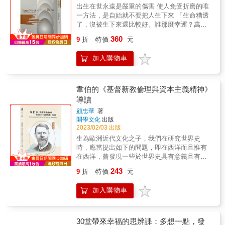
生活水準，作者直言「所有人都是資本主義的
出生在世永遠是嚴重的傷害 使人免受折磨的唯
受益者。」主張資本主義使所有人都有靠著個
一方法，是自始就不要把人生下來 「生命糟透
人努力去獲得理想位置的機會，而非依靠背景
了，沒被生下來還比較好。誰那麼幸運？萬中
和家世。本書也提到，資本主義其嚴厲在於
無一。」&mdash;&mdash;猶太妙語 「一想到
360
「資本主義對待每個人的厚薄，是按照該個人
9
折
特價
元
把某人帶到世上，就讓我不寒而慄
對他人幸福貢獻的大小而定。」因此作者認為
&hellip;&hellip;願我的肉體澈底壞朽！願我永不
反資本主義者所抱持的立場，是由於本身對經
加入購物車
會將活在世上的無聊和恥辱傳給任何人！」
濟學相關問題的誤解，而在這種誤解之下對大
&mdash;&mdash;福樓拜 「假使人是單憑純粹
眾發表評論，甚至是鼓吹社會主義，都是一種
理性的行使，決定要不要生小孩，人類還會繼
不負責任的行動。因此他一針見血地分析反資
續存在嗎？」&mdash;&mdash;叔本華 本書為
韋伯的《基督新教倫理與資本主義精神》
本主義者的各種立場與其心理因素，包含那些
反生育主義的經典著作。大多數人認為，誕生
導讀
將資本家描述得粗鄙又惡劣的劇作家，期望能
於此世或繁衍後代是件好事，或至少並非傷
以此書與當時的社會主義思維產生衝撞。 本書
顧忠華
著
害；然而南非哲學家大衛・貝納塔挑戰了這樣
開學文化
出版
有助於了解當代經濟學大師如何理解和詮釋當
的預設，他透過「痛苦與愉悅的不對稱性」、
2023/02/03 出版
時與資本主義對抗的反資本主義思想，其中之
「生命品質並非好事減壞事」等論點證明，出
批判既辛辣又直白，雖然其背景與現代已有差
生為歐洲近代文化之子，我們在研究世界史
生在世永遠是嚴重的傷害。貝納塔也據此主張
異，但其核心思維仍意義深遠，值得我們深思
時，應當提出如下的問題，即在西洋而且惟有
人類不應生育，以免製造無謂的痛苦。在他看
與探討。 &
在西洋，曾發現一些於世界史具有意義且有價
來，透過自然滅絕達到「零」人口，才是道德
值之發展方向之文化現象，這究竟應歸功於怎
正確的做法。 人存活於世，必然會經歷各種痛
243
9
折
特價
元
樣的因果關聯？ 韋伯的這本經典名著解釋了為
苦，如肉體上的飢餓、口渴、疲累、老化、病
什麼資本主義只有從歐洲興起？透過導讀，可
痛與死亡；精神上的焦慮、壓力、恐懼、悲
加入購物車
以引領我們認識現代社會的來龍去脈，韋伯清
痛、無聊、寂寞與絕望。貝納塔認為，雖然人
楚指陳：資本主義的「精神」並非「營利」，
們的生活品質有高有低，但客觀而言，所有人
卻和基督新教的「入世制慾主義」有著因果關
的人生其實都遠比自身所想像的更痛苦。生命
係。當然，韋伯絕不會忽略物質條件對於資本
30堂帶來幸福的思辨課：多想一點，發
的正面特質對在世的人固然好，仍舊沒辦法抵