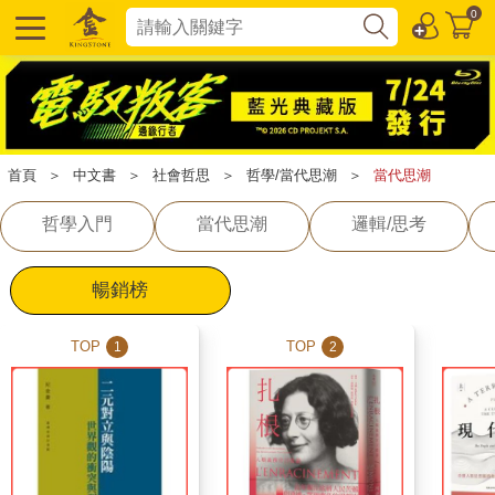
0
首頁
＞
中文書
＞
社會哲思
＞
哲學/當代思潮
＞
當代思潮
哲學入門
當代思潮
邏輯/思考
暢銷榜
TOP
TOP
1
2