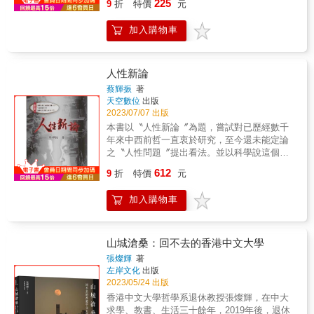
225
9
折
特價
元
神的本質。奧伊肯所宣導的一種歷史一文化傾
個書系的書籍，能夠回應此時此地的不同處
向的生命哲學，也可稱之為精神生活的哲學。
境。哲學發展始於對世界的好奇，最終也必然
加入購物車
本書是奧伊肯眾多著作中篇幅較小，比較通俗
回歸到人類對自身及其所處世界的關心。我們
的一本，而且系統地體現了他的精神生活哲學
將以上述幾個類型為框架，希望大家能找到最
的方法、出發點、主要內容和特點。 &
適合自己親近哲學的路徑，也找到思想與行動
人性新論
結合的方式。&◆不馴的異端以一本憤怒之書引
發歐洲大地震，斯賓諾莎與人類思想自由的起
蔡輝振
著
源史蒂芬．納德勒──著& 楊理然──譯&◆口袋
天空數位
出版
2023/07/07 出版
裡的哲學課道德可以計算嗎？快樂一定比痛苦
好嗎？如果能夠隱形，你還會奉公守法嗎？牛
本書以〝人性新論〞為題，嘗試對已歷經數千
津大學的10分鐘哲學課，跟著亞里斯多德、尼
年來中西前哲一直衷於研究，至今還未能定論
采、艾西莫夫、薩諾斯等93位思想家，破解135
之〝人性問題〞提出看法。並以科學說這個角
則人生思辨題喬尼‧湯姆森──著& 吳煒聲──譯
度來加以探討，先從生命的起源、人類的進
612
9
折
特價
元
&◆水變成冰是哲學問題？12位大哲學家╳11
化，以至人性的形成說起，以確立人性為後天
次劃時代重要翻轉，一部寫給所有人的自然科
環境所塑造。再從人性與環境、行為的關係加
加入購物車
學哲學史哲學新媒體──策畫& 孫有蓉──主筆
以研究、分析，以建立三者互動的架構理論，
邱獻儀──文字協力&◆給焦慮世代的哲學處方
從而確認人類的先天本性，就是〝性私〞。 本
跟著塞內卡、西塞羅、叔本華等10位斯多葛思
文研究結果，人性雖由環境塑造而成，仍需藉
想家，學習面對不確定年代的生命智慧沃德‧法
行為表現，方能識得。而行為能否在環境中充
山城滄桑：回不去的香港中文大學
恩斯沃斯──著& 李斯毅──譯&◆跟蘇格拉底學
分表現，又會影響人性的發展，於是人性、環
張燦輝
著
思辨從《對話錄》學習如何質疑、怎樣探究？
境、行為三者，便構成互動的關係。環境塑造
左岸文化
出版
矯正僵化思維、屏除固有偏見，寫給每個人的
了人性，人性表現於行為；行為可改變環境，
2023/05/24 出版
理性思考與對話指南沃德‧法恩斯沃斯──著& 陳
環境可控制行為；行為可制約人性，人性可影
香港中文大學哲學系退休教授張燦輝，在中大
信宏──譯&◆給所有人的世界哲學史哲學發源
響環境。任何一方的改變，皆會引起另外二方
求學、教書、生活三十餘年，2019年後，退休