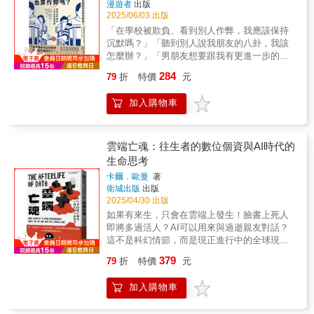
漫遊者
出版
風格，以簡練生動的文字，搭配詼諧十足的插
從電玩的生產與製作，到實際遊玩內容如何選
2025/06/03 出版
圖，絕對又是一本賞心悅目的震撼小品。本書
擇呈現，再到上市後的社群行銷操作，幾乎可
特色 ．延續《思考的藝術》一書風格，文
「在學校被欺負、看到別人作弊，我應該保持
以說無處不受現實政治影響。電玩劇情植入了
字簡練生動，切中讀者內心，貼合現勢，並搭
沉默嗎？」「聽到別人說我朋友的八卦，我該
哪些政治訊息、該替哪種理念廣告或背書？電
配諧趣插圖。 ．與《思考的藝術》兩書合
怎麼辦？」「男朋友想要跟我有更進一步的關
玩是否「過度男性中心」？電玩設計師與出資
計收錄前100名人們最易掉入的偏誤陷
係，我該拒絕嗎？」「我朋友跟別的同學一起
方的關係是否對等？是否在極為壓榨剝削的環
284
79
折
特價
元
阱。 ．《思考的藝術》、《行為的藝
嘲笑我，後來她跟我說對不起，我還是很生
境下工作？國家與企業是否正在把電玩當作政
術》、《生活的藝術》等系列作全球銷售已突
氣，我要接受她的道歉嗎？」這些青少年每天
治宣傳的工具？電玩該不該操弄玩家心理、藉
加入購物車
破200萬冊，在台銷量亦持續攀升
都會遇到的道德兩難，你有標準答案嗎？從小
機大賺一筆？電玩主機的生產是否環保永續？
到大，老師、家長總會要求每個人要「做對的
這些都不是杞人憂天，而是實際存在且長期為
事」！但是人生就像打地鼠，問題一個一個接
人忽視的重要議題，甚至能從中一窺當今時代
踵而來，每個問題又有好多種令人兩難的選
雲端亡魂：往生者的數位個資與AI時代的
的樣貌及發展軌跡。立陶宛電玩工作者瑪麗亞
項，當成長到青春期的階段，對某些問題，老
生命思考
姆・迪特根據其多年來的業界經驗，帶領讀者
師、家長跟同儕之間，每個人給的答案常常都
深入挖掘電玩及電玩產業，挖掘電玩所蘊含的
卡爾．歐曼
著
不一樣，這時候該怎麼辦？該聽誰的比較好？
龐大潛力，以及我們能否更加善用這股力量。
衛城出版
出版
沒有人可以告訴你人生中所有問題的答案，本
隨著電玩遊戲產業正式超越電影、音樂及圖書
2025/04/30 出版
書作者韋恩斯坦博士用淺顯易懂的文字，讓這
產業的產值總和，電玩的政治意涵就成為房間
如果有來生，只會在雲端上發生！臉書上死人
本書成為青少年的最佳幫手，在最需要的時
裡再也無法被忽視的那頭大象，值得詳加分析
即將多過活人？AI可以用來與過逝親友對話？
候，引導他們做出最好的決定。全書提出5個人
檢視。如果我們希望自己所愛的電玩世界能夠
這不是科幻情節，而是現正進行中的全球現
生準則：避免造成傷害，讓事情更好，尊重別
長久維繫、自己及未來世代能盡情享受電玩帶
象！該刪除網路上的往生者嗎？死人的資料可
人，要公平，要愛人。透過這些人生準則為基
379
79
折
特價
元
來的樂趣，就得駕馭這股正在改變世界的電玩
否盈利？誰應該擁有數位遺物？當「音容宛
礎，幫助青少年們在面對各種兩難問題的時
之力。▁▂▃▄▅▆▇██▇▆▅▄▃▂▁衛城出
在」不再是形容詞，人類社會就有義務做出回
候，可以做出當下最好的判斷。再用33則清楚
加入購物車
版◇全新書系登場#Beneath 閱讀地下城
應────在亡魂塞爆伺服器之前瑞典思想家Carl
的Q&A提出青少年在生活上最常遇到的道德兩
Beneath是遊戲與知識相遇的書系，這裡有使命
Öhman．雲端時代對生死與科技倫理的反思人
難問題，經由理性跟邏輯的回答讓他們從中體
的召喚，真實的虛幻，科技與魔法的盛宴，還