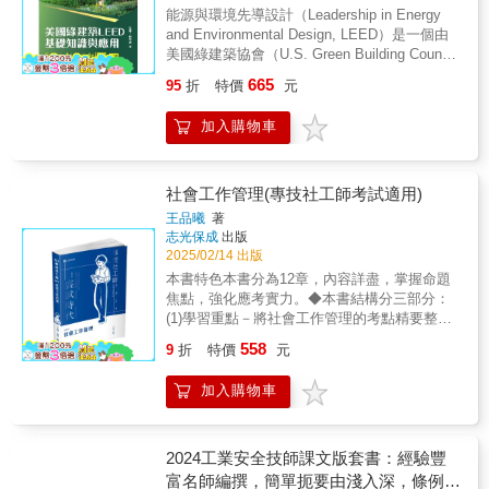
104年至113年試題題解 為協助考生通盤瞭解職
算題一定要把握住，熟悉公式，多加練習，這
對讓您一本就PASS！
能源與環境先導設計（Leadership in Energy
業衛生技師考試出題趨勢，收集最近十年試題
二十分就可進袋了。證照要考上有兩個重要因
and Environmental Design, LEED）是一個由
並精闢詳解，使考生在最短時間掌握答題方
素，其一為下的功夫要足，因為天下沒有白吃
美國綠建築協會（U.S. Green Building Council,
向。 ★各科重點提示 業界陣容最強之職安衛作
的午餐，也就是要有相當的準備，一個單元一
USGBC）制訂，用以定義「高效能綠建築」之
者群，教學、輔導考證經驗豐富之專家名師，
665
95
折
特價
元
個單元的準備，進而在考場任意馳騁，作答時
評估系統，以鼓勵永續性綠建築的發展與實
針對考試重點、準備方法，提出寶貴經驗，幫
遊刃有餘。其二是要有強烈想要證照的意志力
行，並提供業界作為設計更健康、更環保與更
助考生找到最佳的準備考試方法及答題技巧。
及相信自己的心，這個心會幫助你克服萬難，
加入購物車
節能建築物之準則。LEED近年來廣為全世界先
★依照命題大綱分類 各科考題依據最新命題大
不致中途放棄，破釜沈舟的意志會助你攻頂成
進國家所採用，不僅是全美國各州公認之綠建
綱內容予以分門別類，並加註出題年份依序排
功，因為信念決定一切。此外，以歷次的考題
築評估準則，更將取得LEED認證列為公共建築
列，協助考生掌握出題脈動。 ★參考資料彙整
作為模擬，掌握考情趨勢也是很有效的作法。
的必要條件。近期亞洲國家包括台灣的大型公
社會工作管理(專技社工師考試適用)
方便準備 彙整最具參考價值之資料，使得技師
相信自己的夢想，堅持信念，把握機會，證照
共建設及廠辦建築等也以獲得LEED綠建築標章
考試準備範圍更加明確且節省考試準備時間。
王品曦
著
就是你的了，先恭喜你了。【千華聊書室】這
為重要指標。本書為LEED Green Associate入
志光保成
出版
★最新修訂之職安衛法規 歷年參考題解之答題
是一個由 ✨千華數位文化✨ 製作的 YouTube
門級的參考教材，從綠色、永續、友善環境的
2025/02/14 出版
內容，均已參照最新修訂之職安衛法規之內容
單元AI Podcast×人文視角高效能學習路徑，攻
角度，針對LEED各項指標做系統性介紹，並輔
予以修正。
本書特色本書分為12章，內容詳盡，掌握命題
取甲級證照https://youtu.be/0b7CDrmlZJE
佐以圖片與說明，希望讓讀者能夠一窺綠建築
焦點，強化應考實力。◆本書結構分三部分：
的領域並對LEED綠建築認證體系有完整的認
(1)學習重點－將社會工作管理的考點精要整理
識。
在各章節中，考生只要依序閱讀，自可掌握重
558
9
折
特價
元
點，事半功倍。(2)內容精要－提綱挈領，以系
統化、條理化方式整理，輔以圖表，易懂易
加入購物車
記。(3)隨堂練習－引導重點突破，掌握命題方
向。
2024工業安全技師課文版套書：經驗豐
富名師編撰，簡單扼要由淺入深，條例分