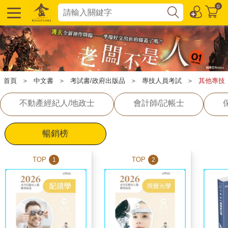
0
首頁
＞
中文書
＞
考試書/政府出版品
＞
專技人員考試
＞
其他專技
不動產經紀人/地政士
會計師/記帳士
暢銷榜
TOP
TOP
1
2