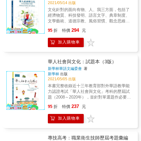
出題比例，數目越多代表出題比例越高，最多5
2021/05/14 出版
顆，以供讀者備考參酌。附贈歷屆試題題庫，
文化針對的面向有物、人、我三方面，包括了
讀者可掃描書中QR Code閱讀，將歷屆考題依
經濟物質、科技發明、語言文字、典章制度、
年度別及章別排列，內含驗光人員（含驗光生
文學藝術、道德宗教、風俗習慣、觀念思維等
及驗光師）特種考試及高普考試題，以供應考
所有生活上總體的內涵與表現。因此要了解華
294
複習所需。2022年版除依最新視光資訊更新修
95
折
特價
元
人的文化思想，就不僅是了解一個國家或民族
訂之外，並依2021年最新國考加入最新考題及
狹義的歷史與現況而已。在全球化的現實與在
詳解，讓讀者掌握最新命題趨勢。
加入購物車
地性的強調下，本書試圖以最精要的內容，盡
可能流暢的文字，兼顧全球與在地文化的觀
點，敘述華人文化的形成、融合、變遷與發
展；華人的語言文字、圖書典籍、典章制度、
華人社會與文化：試題本（3版）
學術思想與文學、藝術、科技等方面之成就，
新學林華語文編委會
著
並及精神生活之層面。相信必能讓讀者對華人
新學林
出版
文化思想，有「總體性」及「系統性」的認識
2021/05/05 出版
與了解。
本書完整收錄近十三年教育部對外華語教學能
力認證考試「華人社會與文化」考科的歷屆試
題（2008～2020年），並針對單選題作必要且
詳盡之解析。 1.近年來國學知識相關考題數量
237
95
折
特價
元
有逐漸上升趨勢，考生應加強對古文詩詞、作
家文學作品、象徵意涵的理解。2.飲食文化與
加入購物車
宗教方面的試題也不少，考生可以多了解古今
及不同民族飲食上特別之處、各類名詞解釋與
意義；而宗教則多偏向佛教、道教及民間信仰
的相關內容。3.關於藝術（以書法、繪畫為
專技高考：職業衛生技師歷屆考題彙編