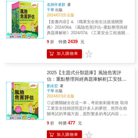
明！
名師作者群
著
千華
出版
2024/07/25 出版
【套書內容】& 《職業安全衛生法規過關寶
典》2024/06& 《風險危害評估--重點整理與經
典題庫解析》2024/07& 《工業安全工程過關寶
典 （含機電防護防火防爆）》 2024/03& 《工
2439
9
折
特價
元
業安全管理經典題庫解析》2023/02& 《工業衛
生概論過關寶典》2024/04& 《人因工程過關寶
加入購物車
典》2024/01& ★★ 註：套書出版日期為該套
書籍上架日，實際單本出版日期請依單本為
主。★★& 【套書特色】& ★經典申論題薈
萃，脈絡條理分明！& ★必勝關鍵全在這一
2025【主題式分類題庫】風險危害評
本，考前衝刺最有效& ★申論式題庫薈萃，脈
估：重點整理與經典題庫解析[工安技師/
絡條理分明& ★名師指引掌握訣竅，高分勢易
公務高普考/國民營事業]
劉永宏
著
如反掌& ★豐富圖表解說，完整建立知識體系&
千華
出版
★獨家完整蒐羅81至112年歷年試題與解析！&
2024/07/10 出版
& 【各冊內容】& 《職業安全衛生法規過關寶
◎必勝關鍵全在這一本，考前衝刺最有效 取得
典》& ◎經典申論題薈萃，脈絡條理分明！&
工業安全技師證照是許多人的夢想，然而在相
國內就業市場競爭日趨激烈的今天，唯有通過
關考試的準備方面，面對繁多的考試內容，往
國家考試及取得技能檢定證照，才是求職唯一
往讓人不知該如何是好；作者有鑑於此，以自
的保障；且政府現階段急切推展「職業證照制
477
9
折
特價
元
身考照經驗，精心彙整了歷屆與具有代表性考
度」，未來求職必須具備合格證照，才能找到
題，並且加以分門別類精闢解析，整理出十六
一份理想的工作。有鑑於此，筆者將國內專家
加入購物車
章，章章切合考試主題，讓你輕鬆掌握得分關