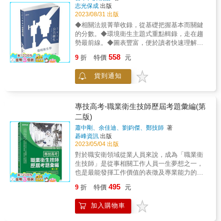
通，舉一反三。各章以星星符號代表歷屆考題
解題的方式編寫，其解析的特點在簡單扼要，
志光保成
出版
出題比例，數目越多代表出題比例越高，最多5
2023/08/31 出版
由淺入深，條例分明，便於吸收。由於歷年的
顆，以供讀者備考參酌。 書中以QR Code提供
人因工程相關考題，涵蓋範圍很廣，因此，要
◆相關法規菁華收錄，從基礎把握基本而關鍵
讀者掃描下載歷屆試題題庫，以供應考複習所
能掌握答題要領的關鍵在於有經驗的名師為你
的分數。◆環境衛生主題式重點輯錄，走在趨
需，還可掌握最新命題趨勢，是一本全方位驗
解題，藉由名師的參考答案，你能更精確地理
勢最前線。◆圖表豐富，便於讀者快速理解，
光人員應考致勝祕笈。 2024年版特別收錄最新
解答題要領所在。& & ◎獨家完整蒐羅81至112
掌握要件。
558
112年的專技驗光人員高考考題，適合眼鏡配光
9
折
特價
元
年歷年試題與解析！& 實際的演練是各類考試
從業人員及視光相關科系學生準備應考驗光人
的勝負關鍵，本書各章特別收錄了81~112年相
員考試。 &
貨到通知
關的「歷屆試題」，其所收錄的考題數量是坊
間所有參考書籍中數量最多的。藉由實際的分
章類別考題，可自我檢視學習成效。建議依照
作者精心編排的章節順序來練習，寫過後再對
專技高考-職業衛生技師歷屆考題彙編(第
答案，錯誤的題目亦可先自行思考，若真的沒
二版)
辦法再參考解析，針對弱點加強複習。如此才
蕭中剛、余佳迪、劉鈞傑、鄭技師
著
能有效地完成自我複習、精進的考試目標。& &
碁峰資訊
出版
＊＊＊＊& & 有疑問想要諮詢嗎？歡迎在
2023/05/04 出版
「LINE首頁」搜尋「千華」官方帳號，並按下
對於職安衛領域從業人員來說，成為「職業衛
加入好友，無論是考試日期、教材推薦、解題
生技師」是從事相關工作人員一生夢想之一，
疑問等，都能得到滿意的服務。我們提供專人
也是最能發揮工作價值的表徵及專業能力的肯
諮詢互動，更能時時掌握考訊及優惠活動！ &
定，代表從事有關職業衛生之規劃、設計、研
495
9
折
特價
元
究、分析、監測、檢驗、評估、鑑定、改善及
計畫管理等業務的核心能力達到一定的水準。
加入購物車
「職業衛生技師」應試科目：職業安全衛生法
規與職業安全概論、危害辨識與職業病概論、