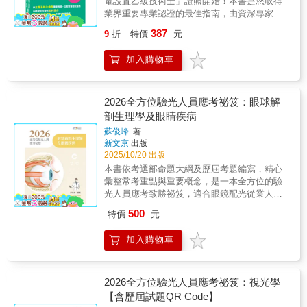
電設置乙級技術士」證照開始！本書是您取得
是一本全方位驗光人員應考致勝祕笈。
業界重要專業認證的最佳指南，由資深專家編
2026年版特別收錄最新114年的專技驗光人員高
寫，深入剖析學科理論與術科實作，助您一次
考考題，適合眼鏡配光從業人員及視光相關科
387
9
折
特價
元
通關！本書特色：◎學術科分篇編排，系統化
系學生準備應考驗光人員考試。
掌握檢定重點全書依據最新技能檢定大綱編
加入購物車
寫，分為「學科題庫」與「術科重點」兩大篇
章。學科依13項工作項目編排，術科則詳解七
大實作流程，架構清晰，幫助您循序漸進，建
立紮實的專業基礎。◎術科實作全圖解，步驟
2026全方位驗光人員應考祕笈：眼球解
化解析安裝技巧與故障排除針對術科測驗，本
剖生理學及眼睛疾病
書提供大量圖例與步驟解析，從支架安裝、配
蘇俊峰
著
線配管、端子壓接到系統量測與故障排除，一
新文京
出版
步步帶領您熟悉操作要領，有效避免常見失
2025/10/20 出版
誤。◎專為考照設計，您的太陽光電實戰祕笈
本書依考選部命題大綱及歷屆考題編寫，精心
本書不僅是應考的工具書，更能協助您快速理
彙整常考重點與重要概念，是一本全方位的驗
解學科知識脈絡、熟練術科操作技巧。內容緊
光人員應考致勝祕笈，適合眼鏡配光從業人員
扣檢定核心，是幫助您順利取得證照、投入太
及視光相關科系學生準備應考驗光人員考
陽能產業的最佳利器【千華聊書室】濃縮太陽
500
特價
元
試。 作者教學與實務經驗豐富，編寫本書
光電核心考點讓你省時省力，一次就上榜
學習架構完整，包括：本章大綱、重點整理、
https://youtu.be/qZ1O4HIYDys
加入購物車
隨文例題（含專家闢析）及題庫練習（歷屆考
題及專家闢析），並以樹狀圖清楚呈現各章重
點所在。 內文中以粗體字標示國考重點，
輔以圖表說明，確實掌握命題方針。各章章末
2026全方位驗光人員應考祕笈：視光學
精選歷屆考題及解答，並解析相關概念，使讀
【含歷屆試題QR Code】
者能融會貫通，舉一反三。各章以星星符號代