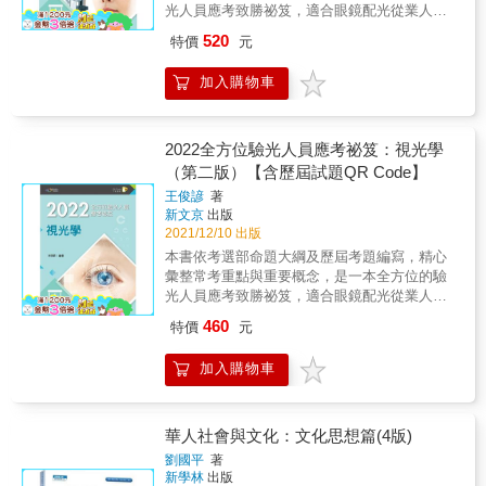
光人員應考致勝祕笈，適合眼鏡配光從業人員
複習所需。2022年版除依最新視光資訊更新修
及視光相關科系學生準備應考驗光人員考試。
訂之外，並依2021年最新國考加入最新考題及
520
特價
元
作者教學與實務經驗豐富，編寫本書學習架構
詳解，讓讀者掌握最新命題趨勢。
完整，包括：本章大綱、重點整理、隨文例題
加入購物車
（含專家闢析）及題庫練習（歷屆考題及專家
闢析），並以樹狀圖清楚呈現各章重點所在。
內文中以粗體字標示國考重點，輔以圖表說
明，確實掌握命題方針。各章章末精選歷屆考
2022全方位驗光人員應考祕笈：視光學
題及解答，並解析相關概念，使讀者能融會貫
（第二版）【含歷屆試題QR Code】
通，舉一反三。各章以星星符號代表歷屆考題
王俊諺
著
出題比例，數目越多代表出題比例越高，最多5
新文京
出版
顆，以供讀者備考參酌。附贈歷屆試題題庫，
2021/12/10 出版
讀者可掃描書中QR Code閱讀，將歷屆考題依
本書依考選部命題大綱及歷屆考題編寫，精心
年度別及章別排列，內含驗光人員（含驗光生
彙整常考重點與重要概念，是一本全方位的驗
及驗光師）特種考試及高普考試題，以供應考
光人員應考致勝祕笈，適合眼鏡配光從業人員
複習所需。2022年版除依最新視光資訊更新修
及視光相關科系學生準備應考驗光人員考試。
訂之外，並依2021年最新國考加入最新考題及
460
特價
元
作者教學與實務經驗豐富，編寫本書學習架構
詳解，讓讀者掌握最新命題趨勢。
完整，包括：本章大綱、重點整理、隨文例題
加入購物車
（含專家闢析）及題庫練習（歷屆考題及專家
闢析），並以樹狀圖清楚呈現各章重點所在。
內文中以粗體字標示國考重點，輔以圖表說
明，確實掌握命題方針。各章章末精選歷屆考
華人社會與文化：文化思想篇(4版)
題及解答，並解析相關概念，使讀者能融會貫
劉國平
著
通，舉一反三。各章以星星符號代表歷屆考題
新學林
出版