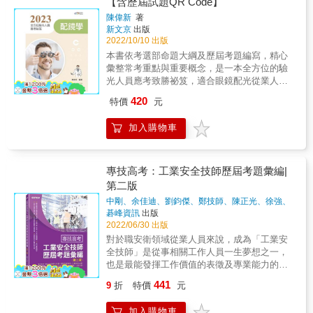
【含歷屆試題QR Code】
驗光人員應考致勝祕笈。 & 2023年版特別收錄
通，舉一反三。各章以星星符號代表歷屆考題
最新111年的專技驗光人員高普考考題，適合眼
陳偉新
著
出題比例，數目越多代表出題比例越高，最多5
鏡配光從業人員及視光相關科系學生準備應考
新文京
出版
顆，以供讀者備考參酌。書中以QR Code提供
驗光人員考試。 &
2022/10/10 出版
讀者掃描下載歷屆試題題庫，以供應考複習所
本書依考選部命題大綱及歷屆考題編寫，精心
需，還可掌握最新命題趨勢，是一本全方位驗
彙整常考重點與重要概念，是一本全方位的驗
光人員應考致勝祕笈。2023年版特別收錄最新
光人員應考致勝祕笈，適合眼鏡配光從業人員
111年的專技驗光人員高普考考題，適合眼鏡配
及視光相關科系學生準備應考驗光人員考試。
光從業人員及視光相關科系學生準備應考驗光
420
特價
元
作者教學與實務經驗豐富，編寫本書學習架構
人員考試。
完整，包括：本章大綱、重點整理、隨文例題
加入購物車
（含專家闢析）及題庫練習（歷屆考題及專家
闢析），並以樹狀圖清楚呈現各章重點所在。
內文中以粗體字標示國考重點，輔以圖表說
明，確實掌握命題方針。各章章末精選歷屆考
專技高考：工業安全技師歷屆考題彙編|
題及解答，並解析相關概念，使讀者能融會貫
第二版
通，舉一反三。各章以星星符號代表歷屆考題
中剛、余佳迪、劉鈞傑、鄭技師、陳正光、徐強、
出題比例，數目越多代表出題比例越高，最多5
葉日宏、黃奕舜
著
碁峰資訊
出版
顆，以供讀者備考參酌。書中以QR Code提供
2022/06/30 出版
讀者掃描下載歷屆試題題庫，以供應考複習所
對於職安衛領域從業人員來說，成為「工業安
需，還可掌握最新命題趨勢，是一本全方位驗
全技師」是從事相關工作人員一生夢想之一，
光人員應考致勝祕笈。2023年版特別收錄最新
也是最能發揮工作價值的表徵及專業能力的肯
111年的專技驗光人員高普考考題，適合眼鏡配
定，代表從事有關工業安全之規劃、設計、研
光從業人員及視光相關科系學生準備應考驗光
441
9
折
特價
元
究、分析、檢驗、鑑定、評估及計畫管理等業
人員考試。
務的核心能力達到一定的水準。 「工業安全技
加入購物車