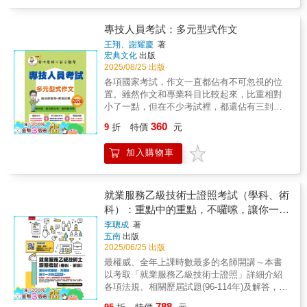
考的人也較少，坊間也較少有甲級技術士考古
題可資參考。甲級職業衛生管理師證照的取
得，分為學、術科，學科80題選擇題，基本
專技人員考試：多元型式作文
上，只要熟悉考古題就夠了，本書提供近年學
王翔、謝耀慶
著
科試題彙整，協助讀者掌握命題趨勢。術科因
宏典文化
出版
為有一半以上考法規，所以法規的準備是一個
2025/08/25 出版
重點，建議事先對法規內容有所理解，有些聯
各項國家考試，作文一直都佔有不可忽視的位
想畫面，背住關鍵詞及重點，才能更有效率的
置。雖然作文和專業科目比較起來，比重相對
融會貫通。本書試著將關鍵詞以粗體呈現，可
小了一點，但在不少考試裡，都還佔有三到四
協助記憶關鍵考點，並在各單元前標示「頻出
成的比例，仍有一定的影響程度。甚至如果考
360
度」，提醒讀者各單元出題頻率高低。當然計
9
折
特價
元
生總得分相同，除專業科目外，共同科目亦為
算題一定要把握住，熟悉公式，多加練習，這
排序的依據，因此作文分數的高低很可能成為
二十分就可進袋了。本書分為五部分，第一部
加入購物車
奪榜與否的關鍵。 然而，面對廣泛無涯的作文
分為歷年計算題匯整及解析，每次有一題（20
題目，我們又要如何準備？是否「多閱讀」、
分），這一題一定要把握住，其餘問答只要答
「多寫作」即可？這些回答似乎有點道理，但
對一半就可過關。第二部分為歷年問答題彙整
仔細想想，這樣的說法對於準備國家考試而
就業服務乙級技術士證照考試（學科、術
及解析讀者在背誦時務求理解並多予聯想，記
言，好像又幫不太上什麼忙。像是「多閱
科）：重點中的重點，不囉嗦，讓你一本
住每題的關鍵詞以加深印象，並多注意時事及
讀」，這樣的建議太過廣泛，因為要讀什麼、
就PASS(第1版)
閱讀工業安全科技等雜誌以攝取新知，增加廣
李聰成
著
怎麼讀，其實才是重點，只丟了一句「多閱
五南
出版
度。第三部分是各職類共同科目學科題庫，佔
讀」給對方，就好像把對方丟包到一座森林
2025/06/25 出版
分16分，一定要看過。第四部分為近年學科試
裡，任由他尋找出路；而「多寫作」也是一個
題彙整及解析可作為模擬考練習之用並予以解
最權威、全年上課時數最多的名師開講～本書
很空泛的建議，因為「寫了什麼」非常重要，
析。第五部分是最新的術科試題解析。最後要
以考取「就業服務乙級技術士證照」詳細介紹
倘若不知道自己寫的究竟符不符合考試要求，
提醒的是從過去出題情況來看，除法規外，出
各項法規、相關歷屆試題(96-114年)及解答，並
寫了一堆也只是土法煉鋼。難怪「該怎麼準備
題比例最多的是勞工健康保護規則、噪音、化
以作者20年以上的證照授課經驗，將重點表格
作文」會成為考生內心的一塊大石，時不時都
788