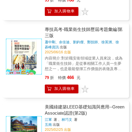
95
折
特價
元
學因子測定、人因、缺氧、有機溶劑、個人防
化，沒有繁複的文字，重點一目瞭然，讓讀者
得拿出來詢問一遍。 其實，作文跟專業科目一
護具、通風、局排。此外，計算題（包括噪
不用摸索就能快速重點閱讀。另增附114年技能
樣，不只可以透過審題技巧與寫作模組來練
加入購物車
音、化測、通風）的拿分亦是證照考取的保
檢定新增加的法規「乙級就業服務技術士證
習，而且其範圍也有跡可循，並非不著邊際胡
證，一定要會。證照要考上有兩個重要因素，
照」是人力資源領域唯一的國家證照。有了這
亂出題。本書採循序漸進之方式，引導考生寫
其一為下的功夫要足，因為天下沒有白吃的午
張證照，不僅可從事企業的人資、就業服務、
作，從如何確認考題題型、如何審出正確之題
餐，也就是要有相當的準備，一個單元一個單
管理顧問、獵才顧問、人力派遣……等工作，
專技高考-職業衛生技師歷屆考題彙編∣第
旨、如何找出文章中心思想、如何寫出各段內
元的準備，進而在考場任意馳騁，作答時遊刃
也可自行開業成立私立的就業服務機構。本書
三版
容，到最後如何構思出一篇完整的文章。每一
有餘。其二是要有強烈想要證照的意志力及相
共十七章，包括一、職業訓練
個章節內容都相當實用，也以考場實務寫作角
蕭中剛、余佳迪、劉鈞傑、鄭技師、徐英洲、徐
信自己的心。此外，以歷次的考題作為模擬，
法 二、就業服
度出發，提供各項應考原則與策略，讓考生能
強、葉日宏、章家銘、劉誠
著
碁峰資訊
出版
掌握考情趨勢也是很有效的作法。■老師叮嚀準
務法三、就業保險
從容面對各種考題，寫作時再也不怕腦海一片
2025/06/16 出版
備證照的過程是極其辛苦的，但若不辛苦的耕
法 四、勞動基
空白。
內容簡介:對於職安衛領域從業人員來說，成為
耘，怎會有幸福的收成，何況這張證照是有用
準法五、勞工保險及職災保
「職業衛生技師」是從事相關工作人員一生夢
的證照，未來會更搶手。只要你的方向是對的
險 六、勞工退休金條例
想之一，也是最能發揮工作價值的表徵及專業
路，堅持到底，終會到達終點，得到勝利的冠
七、性別工作平等
能力的肯定，代表從事有關職業衛生之規劃、
冕。要如何準備證照是每個考生所關心的課
法 八、身心障礙者
466
79
折
特價
元
設計、研究、分析、監測、檢驗、評估、鑑
題，甲級職業衛生管理師證照的取得，分為
權益保障法九、大量解僱勞工保護
定、改善及計畫管理等業務的核心能力達到一
學、術科，學科80題選擇題，基本上，只要熟
法 十、勞資爭議處理法
加入購物車
定的水準。 「職業衛生技師」應試科目：職業
悉考古題就夠了，本書提供近年學科試題彙
十一、個人資料保護
安全衛生法規與職業安全概論、危害辨識與職
整，協助讀者掌握命題趨勢。術科因為有一半
法 十二、外國專業人
業病概論、職業衛生與健康管理實務、作業環
以上考法規，所以法規的準備是一個重點，本
才延攬及僱用法十三、中高齡者及高齡者就業
境控制工程、作業環境監測、暴露與風險評估
美國綠建築LEED基礎知識與應用--Green
人建議事先對法規內容有所理解，有些聯想畫
促進法暨其子法 十四、易混淆之條文十五、
共計六科。 本書特色： ★陣容最強之職安衛作
Associate認證(第2版)
面，背住關鍵詞及重點，才能更有效率的融會
職業分析 十
者群 本書作者為職業安全衛生界最具經驗之專
貫通。本書試著將關鍵詞以粗體呈現，可協助
六、就業市場資訊十七、職業心理隨書附贈
江軍
著 、
林巧文
著
家、名師，結合多年職業(工礦)衛生技師考試經
讀者記憶關鍵考點，並在各單元前標示「頻出
（學科、術科歷屆試題）(108-114年)題庫與解
五南
出版
驗，合力打造最優質考試參考書籍。 ★收錄
度」，提醒讀者各單元出題頻率高低。當然計
答QRCODE全方位的名師指導、重點閱讀，絕
2025/02/25 出版