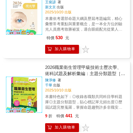
王俊諺
著
表歷屆考題出題比例，數目越多代表出題比例
新文京
出版
越高，最多5顆，以供讀者備考參酌。 書中
2025/10/20 出版
以QR Code提供讀者掃描下載歷屆試題題庫，
本書依考選部命題大綱及歷屆考題編寫，精心
以供應考複習所需，還可掌握最新命題趨勢，
彙整常考重點與重要概念，是一本全方位的驗
是一本全方位驗光人員應考致勝祕笈。
光人員應考致勝祕笈，適合眼鏡配光從業人員
2026年版特別收錄最新114年的專技驗光人員高
及視光相關科系學生準備應考驗光人員考
考考題，適合眼鏡配光從業人員及視光相關科
530
特價
元
試。 作者教學與實務經驗豐富，編寫本書
系學生準備應考驗光人員考試。
學習架構完整，包括：本章大綱、重點整理、
加入購物車
隨文例題（含專家闢析）及題庫練習（歷屆考
題及專家闢析），並以樹狀圖清楚呈現各章重
點所在。 內文中以粗體字標示國考重點，
輔以圖表說明，確實掌握命題方針。各章章末
2026職業衛生管理甲級技術士歷次學、
精選歷屆考題及解答，並解析相關概念，使讀
術科試題及解析彙編：主題分類題型［九
者能融會貫通，舉一反三。各章以星星符號代
版］（專技高考／技術士／研究所）
陳淨修
著
表歷屆考題出題比例，數目越多代表出題比例
千華
出版
越高，最多5顆，以供讀者備考參酌。 書中
2025/10/10 出版
以QR Code提供讀者掃描下載歷屆試題題庫，
本書特色如下：◎收錄各職類共同科目學科題
以供應考複習所需，還可掌握最新命題趨勢，
庫◎主題分類題型，貼心標記單元頻出度◎歷
是一本全方位驗光人員應考致勝祕笈。
屆試題完整蒐羅，掌握命題趨勢許多非職安系
2026年版特別收錄最新114年的專技驗光人員高
畢業的人可以藉參加訓練班取得報考乙級技術
考考題，適合眼鏡配光從業人員及視光相關科
441
9
折
特價
元
士的資格，考取乙級技術士證照，為自己的生
系學生準備應考驗光人員考試。
涯增加第二專長。相對而言，甲級技術士證照
加入購物車
就較乏人問津，因為考題難度較高，有資格報