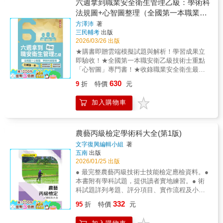
名師指引掌握訣竅，高分勢易如反掌 本書的特
六週拿到職業安全衛生管理乙級：學術科
點是收集歷年來公務高考，專技高考及技能檢
法規圖+心智圖整理（全國第一本職業安
定的試題，加以歸納、整理、解析，並收集多
全衛生管理技術士心智圖專門書籍）(五
方澤沛
著
本教科書之精華部份，將「工業安全管理」的
三民輔考
出版
版)
課文內容由原先的十三章增為十六章，再輔以
2026/03/26 出版
第十七章的近年試題與解析，以解題的方式編
★購書即贈雲端模擬試題與解析！學習成果立
寫，其解析的特點在簡單扼要，由淺入深，條
即驗收！★全國第一本職安衛乙級技術士重點
例分明，便於讀者吸收。由於歷年的工業安全
「心智圖」專門書！★收錄職業安全衛生最新
管理考題，涵蓋範圍很廣，因此，要能掌握答
修訂法規，相關法條重點不漏接！ 《六週
題要領的關鍵在於有經驗的名師為你解題，藉
630
9
折
特價
元
拿到職業安全衛生管理乙級》憑藉優質內容與
由名師的參考答案，你能更精確地理解答題要
精心繪製的法規導圖與心智圖，讓考生更容易
領所在。 ◎全面收錄81~114年考題 實際的演
加入購物車
吸收與理解要點，甫一推出即受到讀者的歡迎
練是各類考試的勝負關鍵，所以應該要選擇收
與口碑推薦，銷售熱潮始終未減；感謝考生們
錄大量試題的參考書，本書所收錄的歷屆試題
肯定的同時，職安衛名師方澤沛老師再度為考
的年度可說坊間所有參考書籍中數量最多的。
生們修訂了《六週拿到職業安全衛生管理乙
農藝丙級檢定學術科大全(第1版)
藉由實際的大範圍考題，可自我檢視學習成
級》五版，除了將前版內容做汰舊與更新，並
效。建議務必熟讀一到十七章，先寫過後再對
文字復興編輯小組
著
針對目前的出題趨勢，增補了最新職安法規的
五南
出版
答案，錯誤的題目亦可先自行思考，若真的沒
修訂內容，再輔以精心歸納與整理的圖表，協
2026/01/25 出版
辦法再參考解析，針對弱點加強複習。如此才
助考生收事半功倍之效。【適用對象】《六週
能有效地完成自我複習、精進的考試目標。
● 最完整農藝丙級技術士技能檢定應檢資料。●
拿到職業安全衛生管理乙級》（書號：
本書附有學科試題，提供讀者實地練習。● 術
9786267885116）適用於職業安全衛生管理乙
科試題詳列考題、評分項目、實作流程及小提
級技術士考試，特別針對以下身份的人士所設
示，提供讀者實用簡練的操作指引。● 每道試
332
計：1.非本科畢業生，苦於找不到考試重點的
95
折
特價
元
題操作圖解詳細、一目了然，能快速領略施作
人。2.因應工作及職務上的要求，需要專業證
技巧，進而達到事半功倍之效，輕鬆取得丙級
照提升實力的上班族。3.需要考取證照來增加