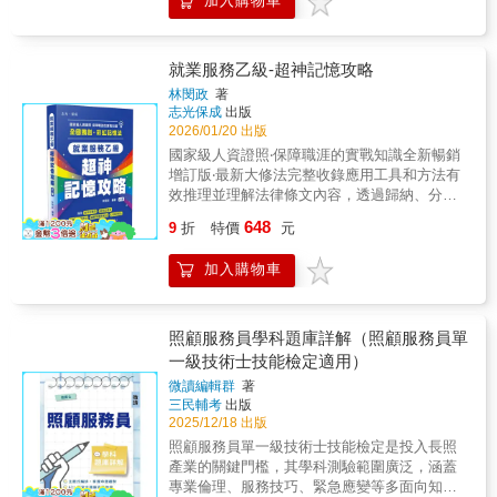
加入購物車
證照。
工作優勢的社會新鮮人。【本書特色】作者方
澤沛老師，對於職安衛相關領域的規劃與執行
擁有20年以上的豐富經驗，曾參與國內多項職
就業服務乙級-超神記憶攻略
業安全衛生之政策研擬、課程教學、訓練講演
林閔政
著
等事務，他以自己多年的實務觀察與教學研
志光保成
出版
究，特別為考生們系統化地整編內容，透過獨
2026/01/20 出版
家繪製的法規導圖、重點心智圖，引導考生做
國家級人資證照‧保障職涯的實戰知識全新暢銷
統合性的理解與吸收，幫助考生們一路過關斬
增訂版‧最新大修法完整收錄應用工具和方法有
將，順利取得證照！想以六週順利拿到證照
效推理並理解法律條文內容，透過歸納、分
嗎？請遵循本書的五大秘訣：（一）法規心智
析、拆解、重組，一步步教你「三角關係思考
圖大公開結合法規實務與專業知識，獨家繪製
648
9
折
特價
元
法」搭配「拆字記憶法」及「彩虹記憶法」和
法規導圖；另依職業安全衛生計畫及管理、專
一般人常用的「事物聯想法」、「口訣記憶
業課程內容，繪製重點概念之心智圖，協助釐
加入購物車
法」去記住煩人的數字與文字。林閔政老師不
清法規輪廓與脈絡，強化考生的記憶力與理解
只教你理解法條的意義，並教你記住法條的記
力。（二）最新修訂法規與重點全書對應職安
憶技巧。""""讀者可以自己將拗口不順的法意，
衛法規最新之修法內容，並提供相關法規之QR
轉為白話文直覺的文字，有些書中已經轉好
Code，方便考生立即查詢最新法規現況。
照顧服務員學科題庫詳解（照顧服務員單
了，方便你去理解他，當然你也可以寫下自己
（三）圖表彙整一目瞭然系統化整理及歸納各
一級技術士技能檢定適用）
的記憶方法。每個人的人生視野感受不同，閱
章之考點，融入核心概念，彙整成清晰易懂的
微讀編輯群
著
讀法條的過程，請不斷地透過想像、連結將場
圖表，方便考生快速吸收、比較與記憶，將重
三民輔考
出版
景和人物具體化、形象化，你會發現讀書考
點與法規融會貫通，必能輕鬆得分。
2025/12/18 出版
試，也可以很有趣。適用對象欲報考就業服務
照顧服務員單一級技術士技能檢定是投入長照
檢定乙級的考生改版差異依據修法修訂使用功
產業的關鍵門檻，其學科測驗範圍廣泛，涵蓋
效書籍透過系統化的推理與理解訓練，引導讀
專業倫理、服務技巧、緊急應變等多面向知
者運用歸納、分析、拆解與重組的方式，逐步