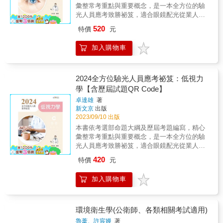
而本書隨文加入圖表比對，讓你的概念更加具
彙整常考重點與重要概念，是一本全方位的驗
光人員應考致勝祕笈。 2024年版特別收錄最新
體，而圖表容易理解，不僅可完整建立知識體
光人員應考致勝祕笈，適合眼鏡配光從業人員
112年的專技驗光人員高考考題，適合眼鏡配光
系，更有助於快速記憶與考前複習。& & ◎名
及視光相關科系學生準備應考驗光人員考試。
從業人員及視光相關科系學生準備應考驗光人
520
特價
元
師精心解析，強化實力更有效率& 作者以自身
作者教學與實務經驗豐富，編寫本書學習架構
員考試。 &
考照經驗，統整歷年專技、高考的工業安全技
完整，包括：本章大綱、重點整理、隨文例題
加入購物車
師考題外，另收錄了許多相關的精選試題，試
（含專家闢析）及題庫練習（歷屆考題及專家
題含括範圍：計算題、解釋名詞、簡答題、問
闢析），並以樹狀圖清楚呈現各章重點所在。
答題等各類試題，並由名師為你題題解答，省
內文中以粗體字標示國考重點，輔以圖表說
去自己四處蒐集考題與找尋解析的困擾，並能
明，確實掌握命題方針。各章章末精選歷屆考
2024全方位驗光人員應考祕笈：低視力
幫助你吸收相關概念，輕鬆掌握出題重點，遇
題及解答，並解析相關概念，使讀者能融會貫
學【含歷屆試題QR Code】
到各類題型也能從容答題。& & 《人因工程過
通，舉一反三。各章以星星符號代表歷屆考題
卓達雄
著
關寶典》& ◎經典申論題薈萃，脈絡條理分
出題比例，數目越多代表出題比例越高，最多5
新文京
出版
明！& 國內就業市場競爭日趨激烈的今天，唯
顆，以供讀者備考參酌。 書中以QR Code提供
2023/09/10 出版
有通過國家考試及取得技能檢定證照，才是求
讀者掃描下載歷屆試題題庫，以供應考複習所
本書依考選部命題大綱及歷屆考題編寫，精心
職唯一的保障；且政府現階段急切推展「職業
需，還可掌握最新命題趨勢，是一本全方位驗
彙整常考重點與重要概念，是一本全方位的驗
證照制度」，未來求職必須具備合格證照，才
光人員應考致勝祕笈。 2024年版特別收錄最新
光人員應考致勝祕笈，適合眼鏡配光從業人員
能找到一份理想的工作。有鑑於此，筆者將國
112年的專技驗光人員高考考題，適合眼鏡配光
及視光相關科系學生準備應考驗光人員考試。
內專家學者之論述及個人之實務經驗加以重新
從業人員及視光相關科系學生準備應考驗光人
420
特價
元
作者教學與實務經驗豐富，編寫本書學習架構
編輯整理，以申論題庫的方式呈現，讓你能夠
員考試。 &
完整，包括：本章大綱、重點整理、隨文例題
從實際的考題直接上手，快速有效率的完成高
加入購物車
（含專家闢析）及題庫練習（歷屆考題及專家
分上榜的目標。& & ◎名師指引掌握訣竅，高
闢析），並以樹狀圖清楚呈現各章重點所在。
分勢在必得！& 本書的特點是收集歷年來公務
內文中以粗體字標示國考重點，輔以圖表說
高考，專技高考及技能檢定的試題，加以歸
明，確實掌握命題方針。各章章末精選歷屆考
環境衛生學(公衛師、各類相關考試適用)
納、整理、解析，並收集多本教科書之精華部
題及解答，並解析相關概念，使讀者能融會貫
份，將「人因工程」的內容由分為十六章，以
魯葦、許宸嫚
著