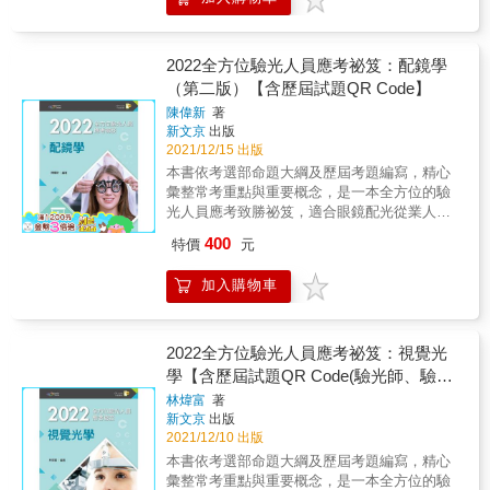
師」應試科目：勞工安全衛生法規、風險危害
評估、工業安全工程、工業安全管理(包括應用
統計)、工業衛生概論、人因工程共計六科目。
本書特色★陣容最強之職安衛作者群本書作者
2022全方位驗光人員應考祕笈：配鏡學
為職業安全衛生界最具經驗之專家、名師，結
（第二版）【含歷屆試題QR Code】
合多年工業安全技師考試經驗，合力打造最優
陳偉新
著
質考試參考書籍。 ★收錄98年至110年試題題
新文京
出版
解為協助考生通盤瞭解工業安全技師考試出題
2021/12/15 出版
趨勢，收集最近13年試題並精闢詳解，使考生
本書依考選部命題大綱及歷屆考題編寫，精心
在最短時間掌握答題方向。 ★各科重點提示業
彙整常考重點與重要概念，是一本全方位的驗
界陣容最強之職安衛作者群，教學、輔導考證
光人員應考致勝祕笈，適合眼鏡配光從業人員
經驗豐富之專家名師，針對考試重點精華、準
及視光相關科系學生準備應考驗光人員考試。
備方法，提出寶貴經驗，幫助考生找到最佳的
400
特價
元
作者教學與實務經驗豐富，編寫本書學習架構
準備考試方法及答題技巧。 ★依照命題大綱分
完整，包括：本章大綱、重點整理、隨文例題
類各科考題依據命題大綱內容予以分門別類，
加入購物車
（含專家闢析）及題庫練習（歷屆考題及專家
並加註出題年份依序排列，協助考生瞭解出題
闢析），並以樹狀圖清楚呈現各章重點所在。
脈動。 ★參考資料彙整方便準備彙整最具參考
內文中以粗體字標示國考重點，輔以圖表說
價值之資料，使得技師考試準備範圍更加明確
明，確實掌握命題方針。各章章末精選歷屆考
2022全方位驗光人員應考祕笈：視覺光
且節省考試準備時間。 ★最新修訂之職安衛法
題及解答，並解析相關概念，使讀者能融會貫
學【含歷屆試題QR Code(驗光師、驗光
規歷年參考題解之答題內容，均已參照最新修
通，舉一反三。各章以星星符號代表歷屆考題
訂之職安衛法規之內容予以修正，跟上時代腳
生)】
林煒富
著
出題比例，數目越多代表出題比例越高，最多5
步。
新文京
出版
顆，以供讀者備考參酌。附贈歷屆試題題庫，
2021/12/10 出版
讀者可掃描書中QR Code閱讀，將歷屆考題依
本書依考選部命題大綱及歷屆考題編寫，精心
年度別及章別排列，內含驗光人員（含驗光生
彙整常考重點與重要概念，是一本全方位的驗
及驗光師）特種考試及高普考試題，以供應考