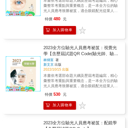
本書依考選部命題大綱及歷屆考題編寫，精心
勞工保護法 十、勞資爭議處理法 十一、個人資
彙整常考重點與重要概念，是一本全方位的驗
料保護法 十二、職業分析 十三、就業市場資訊
光人員應考致勝祕笈，適合眼鏡配光從業人員
十四、職業心理 十五、112年技能檢定新增加
及視光相關科系學生準備應考驗光人員考試。
的法規 隨書附贈（學科、術科）歷屆試題題庫
480
特價
元
& 作者教學與實務經驗豐富，編寫本書學習架
與解答QRCODE 全方位的名師指導、重點閱
構完整，包括：本章大綱、重點整理、隨文例
讀，絕對讓您一本就PASS！ &
加入購物車
題（含專家闢析）及題庫練習（歷屆考題及專
家闢析），並以樹狀圖清楚呈現各章重點所
在。 & 由於是系統性複習，本書章節排列依照
觀念理解順序而編排。第一章基本原理、屈光
2023全方位驗光人員應考祕笈：視覺光
不正，第二章驗光流程，這兩章有其觀念連貫
學【含歷屆試題QR Code(驗光師、驗光
性，可一起深入研讀；第三章初步檢查，此章
生)】
林煒富
著
檢查方式較多較雜，適合大範圍略讀；最後是
新文京
出版
第四章的雙眼視覺異常與第五章的斜弱視，這
2022/10/15 出版
兩章的觀念較難，考題逐漸增多與難度提高，
本書依考選部命題大綱及歷屆考題編寫，精心
需要仔細研讀。 & 內文中以粗體字標示國考重
彙整常考重點與重要概念，是一本全方位的驗
點，輔以圖表說明，確實掌握命題方針。每節
光人員應考致勝祕笈，適合眼鏡配光從業人員
內文後穿插考題與答案解析，幫助讀者理解視
及視光相關科系學生準備應考驗光人員考試。
光概念並快速吸收運用。各章章末精選歷屆考
530
特價
元
作者教學與實務經驗豐富，編寫本書學習架構
題及解答，並解析相關概念，使讀者能融會貫
完整，包括：本章大綱、重點整理、隨文例題
通，舉一反三。各章以星星符號代表歷屆考題
加入購物車
（含專家闢析）及題庫練習（歷屆考題及專家
出題比例，數目越多代表出題比例越高，最多5
闢析），並以樹狀圖清楚呈現各章重點所在。
顆，以供讀者備考參酌。 & 書中以QR Code提
內文中以粗體字標示國考重點，輔以圖表說
供讀者掃描下載歷屆試題題庫，以供應考複習
明，確實掌握命題方針。各章章末精選歷屆考
2023全方位驗光人員應考祕笈：配鏡學
所需，還可掌握最新命題趨勢，是一本全方位
題及解答，並解析相關概念，使讀者能融會貫