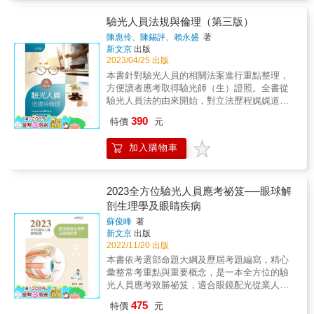
職業衛生與健康管理實務、作業環境控制工
程、作業環境監測、暴露與風險評估共計六
驗光人員法規與倫理（第三版）
科。 本書特色： ★陣容最強之職安衛作者群本
陳惠伶、陳錫評、賴永盛
著
書作者為職業安全衛生界最具經驗之專家、名
新文京
出版
師，結合多年職業(工礦)衛生技師考試經驗，合
2023/04/25 出版
力打造最優質考試參考書籍。 ★收錄100年至
本書針對驗光人員的相關法案進行重點整理，
111年試題題解為協助考生通盤瞭解職業衛生技
方便讀者應考取得驗光師（生）證照。全書從
師考試出題趨勢，收集最近十年試題並精闢詳
驗光人員法的由來開始，對立法歷程娓娓道
解，使考生在最短時間掌握答題方向。 ★各科
來，並詳細解釋相關法律用語，讀者了解來龍
390
重點提示業界陣容最強之職安衛作者群，教
特價
元
去脈後便不再覺得法律艱澀難難懂了。 & 自民
學、輔導考證經驗豐富之專家名師，針對考試
國105年1月6日驗光人員法公布施行後，從事驗
重點、準備方法，提出寶貴經驗，幫助考生找
加入購物車
光工作時不論是人員、機構或設備均需要納入
到最佳的準備考試方法及答題技巧。 ★依照命
規範與管理。由於驗光人員納入醫事專業人員
題大綱分類各科考題依據最新命題大綱內容予
後，驗光人員執業時首先面臨需要通過國家考
以分門別類，並加註出題年份依序排列，協助
試並取得驗光師（生）證照並完成相關程序後
2023全方位驗光人員應考祕笈──眼球解
考生掌握出題脈動。 ★參考資料彙整方便準備
才具執業資格。 & 本書針對驗光人員的相關法
剖生理學及眼睛疾病
彙整最具參考價值之資料，使得技師考試準備
案內容，進行重點整理，內容涵蓋驗光人員應
範圍更加明確且節省考試準備時間。 ★最新修
蘇俊峰
著
考資格、證照取得、執業與開業時的各種規
新文京
出版
訂之職安衛法規歷年參考題解之答題內容，均
範、各級驗光人員公會的組成、運作以及各自
2022/11/20 出版
已參照最新修訂之職安衛法規之內容予以修
的權利義務，還有違反相關規定的情節與處罰
正，跟上時代腳步。
本書依考選部命題大綱及歷屆考題編寫，精心
類型等內容。對於驗光人員證照更新的繼續教
彙整常考重點與重要概念，是一本全方位的驗
育內容則涵蓋：課程類別、積分辦法以及驗光
光人員應考致勝祕笈，適合眼鏡配光從業人員
人員倫理與驗光所設置規範等。 & 書中除了依
及視光相關科系學生準備應考驗光人員考試。
照各法條進行解析外，更於各章節中設計穿插
475
特價
元
作者教學與實務經驗豐富，編寫本書學習架構