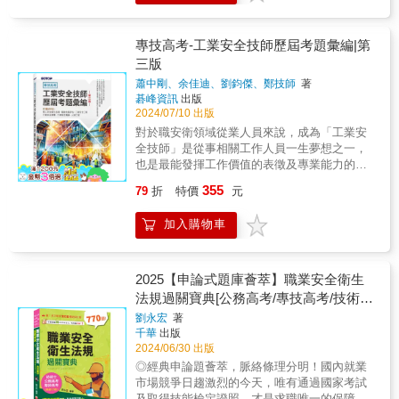
學者之論述及個人之實務經驗加以重新編輯整
鍵﹗◎主題式分類搭配豐富圖表，完整建立知
理，以申論題庫的方式呈現，讓你能夠從實際
識體系內容除了以系統化的方式將許多試題分
的考題直接上手，快速有效率的完成高分上榜
門別類整理成章以外，在內容陳述上，更是以
專技高考-工業安全技師歷屆考題彙編|第
的目標。& & ◎名師詳解掌握訣竅，高輕而易
圖解、表格的方式呈現，相較於坊間常見的單
三版
舉！& 本書的特點是收集歷年來公務高考，專
純文字敘述，內容枯燥乏味，閱讀起來又抽象
技高考及技能檢定的試題，加以歸納、整理、
蕭中剛、余佳迪、劉鈞傑、鄭技師
著
難懂，只能靠硬背的方式來記憶，而如此隨文
解析，並收集多本教科書之精華部份，將「工
碁峰資訊
出版
加入圖表比對，讓你的概念更加具體，而圖表
業安全衛生法規」的內容由分為十七章(第十八
2024/07/10 出版
容易理解，不僅可完整建立知識體系，更有助
章為近年試題彙編)，以解題的方式編寫，其解
對於職安衛領域從業人員來說，成為「工業安
於快速記憶與考前複習。◎收錄最多「風險危
析的特點在簡單扼要，由淺入深，條例分明，
全技師」是從事相關工作人員一生夢想之一，
害評估」歷屆考題的參考書作者以自身考照經
便於各位吸收。由於歷年的工業安全衛生法規
也是最能發揮工作價值的表徵及專業能力的肯
驗，統整歷年專技、高考的工業安全技師考題
考題，涵蓋範圍很廣，因此，要能掌握答題要
定，代表從事有關工業安全之規劃、設計、研
外，另收錄了許多相關的精選試題，試題含括
355
79
折
特價
元
領的關鍵在於有經驗的名師為你解題，藉由名
究、分析、檢驗、鑑定、評估及計畫管理等業
範圍：計算題、解釋名詞、簡答題、問答題等
師的參考答案，你能更精確地理解答題要領所
務的核心能力達到一定的水準。 「工業安全技
各類試題，並由名師為你題題解答，省去自己
加入購物車
在。& & ◎收錄最新試題，精準掌握命題趨勢&
師」應試科目：勞工安全衛生法規、風險危害
四處蒐集考題與找尋解析的困擾，並能幫助你
實際的演練是各類考試的勝負關鍵，本書所收
評估、工業安全工程、工業安全管理(包括應用
吸收相關概念，輕鬆掌握出題重點，遇到各類
錄的考題眾多，並在第一章整理了「名詞解
統計)、工業衛生概論、人因工程共計六科目。
題型也能從容答題。
釋」，讓你可以先快速地瀏覽常考的專有名
本書特色 ★陣容堅強之職安衛作者群 本書作者
2025【申論式題庫薈萃】職業安全衛生
詞，接著再藉由實際的分章類別考題，自我檢
為職業安全衛生界最具經驗之專家、名師，結
法規過關寶典[公務高考/專技高考/技術
視學習成效。建議依照作者精心編排的章節順
合多年工業安全技師考試經驗，合力打造最優
士]
劉永宏
著
序來練習，寫過後再對答案，錯誤的題目亦可
質考試參考書籍。 ★收錄103年至112年試題題
千華
出版
先自行思考，若真的沒辦法再參考解析，針對
解 為協助考生通盤瞭解工業安全技師考試出題
2024/06/30 出版
弱點加強複習。如此才能有效地完成自我複
趨勢，收集最近10年試題並精闢詳解，使考生
◎經典申論題薈萃，脈絡條理分明！國內就業
習、精進的考試目標。& & 《風險危害評估--重
在最短時間掌握答題方向。 ★各科重點提示 業
市場競爭日趨激烈的今天，唯有通過國家考試
點整理與經典題庫解析》& ◎必勝關鍵全在這
界陣容最強之職安衛作者群，教學、輔導考證
及取得技能檢定證照，才是求職唯一的保障；