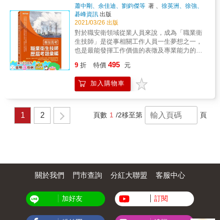
主）、習俗（以婚喪喜慶為主）、歷史方面的
蕭中剛、余佳迪、劉鈞傑等
著 、
徐英洲、徐強、
考題較常出現，節氣與學術思想（儒、釋、道
葉日宏、章家
著
碁峰資訊
出版
等）也幾乎每年都會放入考題中。4.另外，原
2021/03/26 出版
住民與新住民（新移民）的考題數量也有逐漸
對於職安衛領域從業人員來說，成為「職業衛
增加，建議考生對其族群多加認識與了解，以
生技師」是從事相關工作人員一生夢想之一，
免在解題上遇到困難。 近年的命題方向越來越
也是最能發揮工作價值的表徵及專業能力的肯
靈活、多元，常與臺灣現代社會與生活做結
定，代表從事有關職業衛生之規劃、設計、研
495
合，考生日常準備時，可以多針對上述方向思
9
折
特價
元
究、分析、監測、檢驗、評估、鑑定、改善及
考。
計畫管理等業務的核心能力達到一定的水準。
加入購物車
「職業衛生技師」應試科目：職業安全衛生法
規與職業安全概論、危害辨識與職業病概論、
職業衛生與健康管理實務、作業環境控制工
程、作業環境監測、暴露與風險評估共計六
1
2
頁數
1
/2
移至第
頁
科。 本書特色： ★陣容最強之職安衛作者群
本書作者為職業安全衛生界最具經驗之專家、
名師，結合多年職業(工礦)衛生技師考試經驗，
合力打造最優質考試參考書籍。 ★收錄98年至
109年試題題解 為協助考生通盤瞭解職業衛生
技師考試出題趨勢，收集最近十年試題並精闢
詳解，使考生在最短時間掌握答題方向。 ★各
關於我們
門市查詢
分紅大聯盟
客服中心
科重點提示 業界陣容最強之職安衛作者群，教
學、輔導考證經驗豐富之專家名師，針對考試
加好友
訂閱
重點、準備方法，提出寶貴經驗，幫助考生找
到最佳的準備考試方法及答題技巧。 ★依照命
題大綱分類 各科考題依據最新命題大綱內容予