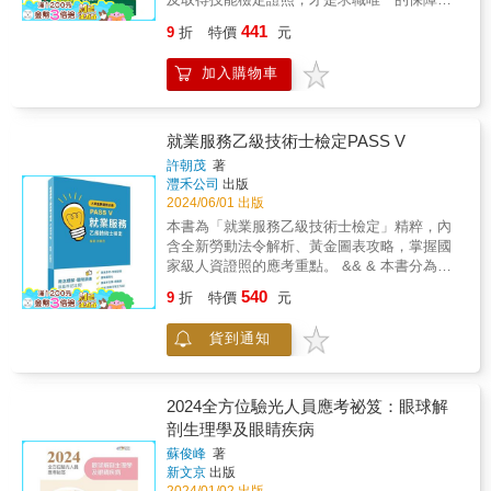
一本，考前衝刺最有效& 取得工業安全技師證
經驗豐富之專家名師，針對考試重點精華、準
且政府現階段急切推展「職業證照制度」，未
照是許多人的夢想，然而在相關考試的準備方
備方法，提出寶貴經驗，幫助考生找到最佳的
441
9
折
特價
元
來求職必須具備合格證照，才能找到一份理想
面，面對繁多的考試內容，往往讓人不知該如
準備考試方法及答題技巧。 ★依照命題大綱分
的工作。有鑑於此，筆者將國內專家學者之論
何是好；作者有鑑於此，以自身考照經驗，精
類 各科考題依據命題大綱內容予以分門別類，
加入購物車
述及個人之實務經驗加以重新編輯整理，以申
心彙整了歷屆與具有代表性考題，並且加以分
並加註出題年份依序排列，協助考生瞭解出題
論題庫的方式呈現，讓你能夠從實際的考題直
門別類精闢解析，整理出十六章，章章切合考
脈動。 ★參考資料彙整方便準備 彙整最具參考
接上手，快速有效率的完成高分上榜的目標。
試主題，讓你輕鬆掌握得分關鍵﹗& & ◎主題
價值之資料，使得技師考試準備範圍更加明確
◎名師詳解掌握訣竅，高輕而易舉！本書的特
就業服務乙級技術士檢定PASS V
式分類搭配豐富圖表，完整建立知識體系& 本
且節省考試準備時間。 ★最新修訂之職安衛法
點是收集歷年來公務高考，專技高考及技能檢
書除了以系統化的方式將許多試題分門別類整
規 歷年參考題解之答題內容，均已參照最新修
許朝茂
著
定的試題，加以歸納、整理、解析，並收集多
理成章以外，在內容陳述上，更是以圖解、表
灃禾公司
出版
訂之職安衛法規之內容予以修正，跟上時代腳
本教科書之精華部份，將「工業安全衛生法
格的方式呈現，相較於坊間常見的單純文字敘
2024/06/01 出版
步。
規」的內容由分為十七章(第十八章為近年試題
述，內容枯燥乏味，閱讀起來又抽象難懂，只
本書為「就業服務乙級技術士檢定」精粹，內
彙編)，以解題的方式編寫，其解析的特點在簡
能靠硬背的方式來記憶，而如此隨文加入圖表
含全新勞動法令解析、黃金圖表攻略，掌握國
單扼要，由淺入深，條例分明，便於各位吸
比對，讓你的概念更加具體，而圖表容易理
家級人資證照的應考重點。 && & 本書分為兩
收。由於歷年的工業安全衛生法規考題，涵蓋
解，不僅可完整建立知識體系，更有助於快速
大篇，以協助通過就業服務乙級技術士證照為
540
範圍很廣，因此，要能掌握答題要領的關鍵在
9
折
特價
元
記憶與考前複習。& & ◎收錄最多「風險危害
目標。作者將20餘年就服乙級授課之精華，以
於有經驗的名師為你解題，藉由名師的參考答
評估」歷屆考題的參考書& 作者以自身考照經
及最新法規重點，融合進本書獨創表格，將重
案，你能更精確地理解答題要領所在。◎收錄
驗，統整歷年專技、高考的工業安全技師考題
貨到通知
點圖表化，幫助學員聚焦思考，快速記憶。 本
最新試題，精準掌握命題趨勢實際的演練是各
外，另收錄了許多相關的精選試題，試題含括
書第一篇為學習精要，內含30章就業服務乙級
類考試的勝負關鍵，本書所收錄的考題眾多，
範圍：計算題、解釋名詞、簡答題、問答題等
證照考試範疇；第二篇為就業服務檢定模擬
並在第一章整理了「名詞解釋」，讓你可以先
各類試題，並由名師為你題題解答，省去自己
題，內含學科單選300題，學科複選100題，以
2024全方位驗光人員應考祕笈：眼球解
快速地瀏覽常考的專有名詞，接著再藉由實際
四處蒐集考題與找尋解析的困擾，並能幫助你
及術科模擬100題。
剖生理學及眼睛疾病
的分章類別考題，自我檢視學習成效。建議依
吸收相關概念，輕鬆掌握出題重點，遇到各類
照作者精心編排的章節順序來練習，寫過後再
蘇俊峰
著
題型也能從容答題。& & 《工業安全工程過關
新文京
出版
對答案，錯誤的題目亦可先自行思考，若真的
寶典 （含機電防護防火防爆）》& ◎申論式題
2024/01/02 出版