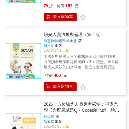
識。熟練掌握所有考點，並透過大量練習來檢
掌握複雜的法律條文結構，避免死背造成的遺
197
79
折
特價
元
視學習成果，是順利通過考試的不二法門。本
忘與混亂。
書（書號：9789860616194）由專業編輯團隊
加入購物車
精心編纂，完全針對照顧服務員單一級技術士
技能檢定學科考試設計。我們將龐雜的知識點
系統化整合，並搭配高達 621 題學科題庫與完
整詳盡的解析，幫助考生在最短時間內，高效
驗光人員法規與倫理（第四版）
率掌握考試精髓。這是幫助您透過自學、系統
陳惠伶/陳錫評/賴永盛
著
性刷題，順利取得證照的優質工具書。【適用
新文京
出版
對象】這本《照顧服務員學科題庫》適用於所
2025/12/01 出版
有準備參加照顧服務員單一級技術士技能檢定
本書針對驗光人員的相關法案進行重點整理，
考試的考生。【本書三大亮點】★ 分類式編
方便讀者應考取得驗光師（生）證照。全書從
排：鎖定常考主題，集中火力補強弱點，高效
驗光人員法的由來開始，對立法歷程娓娓道
學習！★ 621 題海量題庫：充分練習，將所有
來，並詳細解釋相關法律用語，讀者了解來龍
400
知識點一網打盡！ ★ 全題目詳盡解析：理解觀
特價
元
去脈後便不再覺得法律艱澀難難懂了。 自
念，不再死記硬背，答題更有把握！ 【本書特
民國105年1月6日驗光人員法公布施行後，從事
色】一、分類編排，系統化學習效率高本書將
加入購物車
驗光工作時不論是人員、機構或設備均需要納
學科知識點劃分為6個關鍵主題，並以分類式題
入規範與管理。由於驗光人員納入醫事專業人
庫呈現，讓考生能分門別類、有系統地進行練
員後，驗光人員執業時首先面臨需要通過國家
習。您可以針對特定的項目（如身體照顧、生
考試並取得驗光師（生）證照並完成相關程序
2026全方位驗光人員應考祕笈：視覺光
活照顧、家務處理、緊急及意外事件處理、家
後才具執業資格。 本書針對驗光人員的相
學【含歷屆試題QR Code(驗光師、驗光
庭支持、職業倫理）集中練習，有效補強個人
關法案內容，進行重點整理，內容涵蓋驗光人
生)】
較弱的環節，確保每一主題都能紮實掌握。
林煒富
著
員應考資格、證照取得、執業與開業時的各種
新文京
出版
二、題庫豐富，模擬實戰掌握考情本書收錄了
規範、各級驗光人員公會的組成、運作以及各
2025/11/20 出版
高達 621 題的學科試題，題目廣泛且貼近命題