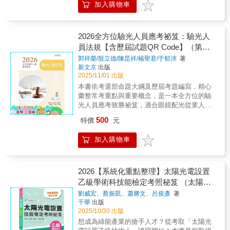
加入購物車
隨文例題（含專家闢析）及題庫練習（歷屆考
題及專家闢析），並以樹狀圖清楚呈現各章重
點所在。 內文中以粗體字標示國考重點，
輔以圖表說明，確實掌握命題方針。各章章末
2026全方位驗光人員應考祕笈：驗光人
精選歷屆考題及解答，並解析相關概念，使讀
員法規【含歷屆試題QR Code】（第三
者能融會貫通，舉一反三。各章以星星符號代
版）
郭祥榮/殷立德/陳昆祥/楊聖君/于郁沛
著
表歷屆考題出題比例，數目越多代表出題比例
新文京
出版
越高，最多5顆，以供讀者備考參酌。 書中
2025/11/01 出版
以QR Code提供讀者掃描下載歷屆試題題庫，
本書依考選部命題大綱及歷屆考題編寫，精心
以供應考複習所需，還可掌握最新命題趨勢，
彙整常考重點與重要概念，是一本全方位的驗
是一本全方位驗光人員應考致勝祕笈。
光人員應考致勝祕笈，適合眼鏡配光從業人員
2026年版特別收錄最新114年的專技驗光人員高
及視光相關科系學生準備應考驗光人員考
考考題，適合眼鏡配光從業人員及視光相關科
500
特價
元
試。 作者教學與實務經驗豐富，編寫本書
系學生準備應考驗光人員考試。
學習架構完整，包括：本章大綱、重點整理、
加入購物車
隨文例題（含專家闢析）及題庫練習（歷屆考
題及專家闢析），並以樹狀圖清楚呈現各章重
點所在。 內文中以粗體字標示國考重點，
輔以圖表說明，確實掌握命題方針。各章章末
2026【系統化重點整理】太陽光電設置
精選歷屆考題及解答，並解析相關概念，使讀
乙級學術科技能檢定考照秘笈 （太陽光
者能融會貫通，舉一反三。各章以星星符號代
電設置乙級學術科）
劉威宏、蔡振凱、蕭勝文、呂俊彥
著
表歷屆考題出題比例，數目越多代表出題比例
千華
出版
越高，最多5顆，以供讀者備考參酌。 書中
2025/10/30 出版
以QR Code提供讀者掃描下載歷屆試題題庫，
想成為綠能產業的搶手人才？從考取「太陽光
以供應考複習所需，還可掌握最新命題趨勢，