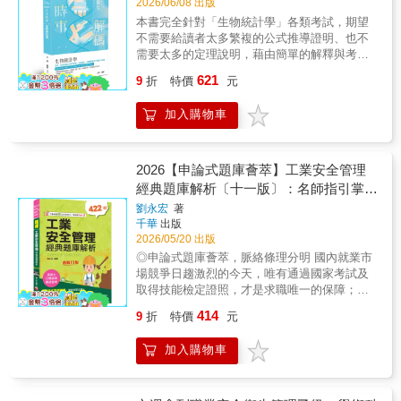
2026/06/08 出版
本書完全針對「生物統計學」各類考試，期望
不需要給讀者太多繁複的公式推導證明、也不
需要太多的定理說明，藉由簡單的解釋與考題
範例，就足以輕鬆應付國家考試的生物統計學
621
9
折
特價
元
試題。從基本的描述統計、機率論、估計、檢
定、變異數分析、以及迴歸分析等內容，都有
加入購物車
作詳盡介紹，涵蓋最近二十年各類考試詳解，
並且加入部分較特殊的研究所考題，以分章節
形式供以循序漸進學習與演練。熟知考古題的
趨勢，才是準備生物統計學、針對國家考試的
2026【申論式題庫薈萃】工業安全管理
不二法門，故本書所有內容與題目，皆配合考
經典題庫解析〔十一版〕：名師指引掌握
古題的方向，加上豐富習題的演練，相信讀者
訣竅〔公務高考/專技高考/技術士〕
劉永宏
著
備考更能事半功倍。適用對象公共衛生師考
千華
出版
生、高普考衛生行政考生改版差異新增最新歷
2026/05/20 出版
屆試題暨解析，部份刪修老舊過時之試題內
◎申論式題庫薈萃，脈絡條理分明 國內就業市
容。使用功效本書專為考試與實務應用設計，
場競爭日趨激烈的今天，唯有通過國家考試及
系統化整理生物統計核心概念，協助快速建立
取得技能檢定證照，才是求職唯一的保障；且
統計思維。透過清楚講解與範例演練，強化對
政府現階段急切推展「職業證照制度」，未來
機率分配、假設檢定、信賴區間等重點的理解
414
9
折
特價
元
求職必須具備合格證照，才能找到一份理想的
與應用能力。搭配題型解析與解題技巧，有效
工作。有鑑於此，筆者將國內專家學者之論述
提升解題速度與正確率，特別適合醫護、公衛
加入購物車
及個人之實務經驗加以重新編輯整理，以申論
及相關考試考生備考使用，同時亦能作為基礎
題庫的方式呈現，讓你能夠從實際的考題直接
統計入門與複習工具。
上手，快速有效率的完成高分上榜的目標。 ◎