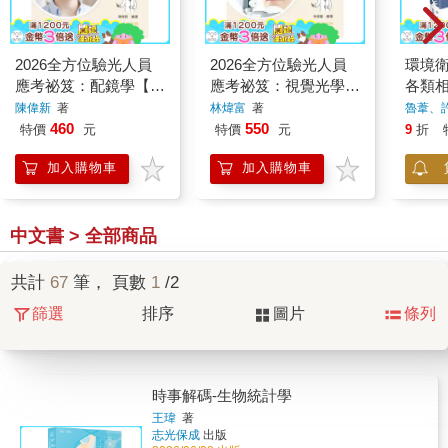
2026全方位驗光人員
2026全方位驗光人員
環境衛
應考祕笈：配鏡學【含
應考祕笈：視覺光學
各類相
歷屆試題QR Code】
【含歷屆試題QR
陳偉新
著
林煒富
著
魯葦、
Code(驗光師、驗光
460
550
特價
元
特價
元
9
折
生)】
加入購物車
加入購物車
中文書 > 全部商品
共計
67
筆， 頁數
1
/2
篩選
排序
圖片
條列
時事解碼-生物統計學
王瑋
著
志光保成
出版