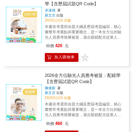
精選歷屆考題及解答，並解析相關概念，使讀
學【含歷屆試題QR Code】
者能融會貫通，舉一反三。各章以星星符號代
卓達雄
著
表歷屆考題出題比例，數目越多代表出題比例
新文京
出版
越高，最多5顆，以供讀者備考參酌。 書中
2025/11/15 出版
以QR Code提供讀者掃描下載歷屆試題題庫，
本書依考選部命題大綱及歷屆考題編寫，精心
以供應考複習所需，還可掌握最新命題趨勢，
彙整常考重點與重要概念，是一本全方位的驗
是一本全方位驗光人員應考致勝祕笈。
光人員應考致勝祕笈，適合眼鏡配光從業人員
2026年版特別收錄最新114年的專技驗光人員高
及視光相關科系學生準備應考驗光人員考
考考題，適合眼鏡配光從業人員及視光相關科
420
特價
元
試。 作者教學與實務經驗豐富，編寫本書
系學生準備應考驗光人員考試。
學習架構完整，包括：本章大綱、重點整理、
加入購物車
隨文例題（含專家闢析）及題庫練習（歷屆考
題及專家闢析），並以樹狀圖清楚呈現各章重
點所在。 內文中以粗體字標示國考重點，
輔以圖表說明，確實掌握命題方針。各章章末
2026全方位驗光人員應考祕笈：配鏡學
精選歷屆考題及解答，並解析相關概念，使讀
【含歷屆試題QR Code】
者能融會貫通，舉一反三。各章以星星符號代
陳偉新
著
表歷屆考題出題比例，數目越多代表出題比例
新文京
出版
越高，最多5顆，以供讀者備考參酌。 書中
2025/11/15 出版
以QR Code提供讀者掃描下載歷屆試題題庫，
本書依考選部命題大綱及歷屆考題編寫，精心
以供應考複習所需，還可掌握最新命題趨勢，
彙整常考重點與重要概念，是一本全方位的驗
是一本全方位驗光人員應考致勝祕笈。
光人員應考致勝祕笈，適合眼鏡配光從業人員
2026年版特別收錄最新114年的專技驗光人員高
及視光相關科系學生準備應考驗光人員考
考考題，適合眼鏡配光從業人員及視光相關科
460
特價
元
試。 作者教學與實務經驗豐富，編寫本書
系學生準備應考驗光人員考試。
學習架構完整，包括：本章大綱、重點整理、