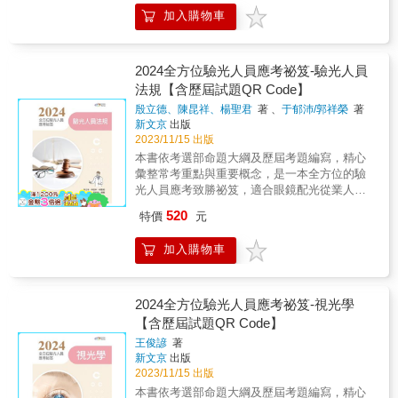
定計畫表，持之以恆，相信成功一定會到來
完整，包括：本章大綱、重點整理、隨文例題
廣，因此，要能掌握答題要領的關鍵在於有經
加入購物車
的！二、試題演練演算題目是測量自己是否吸
（含專家闢析）及題庫練習（歷屆考題及專家
驗的名師為你解題，藉由名師的參考答案，你
收的一個很好的方式，所以內容安排在各章後
闢析），並以樹狀圖清楚呈現各章重點所在。
能更精確地理解答題要領所在。& & ◎全面收
面，均附有精選試題演練，幫助各位熟悉題型
內文中以粗體字標示國考重點，輔以圖表說
錄81~111年考題& 實際的演練是各類考試的勝
外，更可以慢慢累積解題的方法、速度等，幫
明，確實掌握命題方針。各章章末精選歷屆考
2024全方位驗光人員應考祕笈-驗光人員
負關鍵，所以應該要選擇收錄大量試題的參考
助各位了解自己對該章節的了解度。三、考前
題及解答，並解析相關概念，使讀者能融會貫
書，本書所收錄的歷屆試題的年度可說坊間所
法規【含歷屆試題QR Code】
複習及模擬參加任何考試皆然，一定要在考前
通，舉一反三。各章以星星符號代表歷屆考題
有參考書籍中數量最多的。藉由實際的大範圍
殷立德、陳昆祥、楊聖君
著 、
于郁沛/郭祥榮
著
一個半月的時間內，挪出一至二星期的時間，
出題比例，數目越多代表出題比例越高，最多5
考題，可自我檢視學習成效。建議務必熟讀一
新文京
出版
快速的複習重點，並配合試題來模擬演練，以
顆，以供讀者備考參酌。 書中以QR Code提供
到十七章，先寫過後再對答案，錯誤的題目亦
2023/11/15 出版
讓自己的記憶保持在最佳狀態。總而言之，只
讀者掃描下載歷屆試題題庫，以供應考複習所
可先自行思考，若真的沒辦法再參考解析，針
本書依考選部命題大綱及歷屆考題編寫，精心
有計畫性的讀書計畫，並持之以恆，才能得到
需，還可掌握最新命題趨勢，是一本全方位驗
對弱點加強複習。如此才能有效地完成自我複
彙整常考重點與重要概念，是一本全方位的驗
勝利的甜美果實，祝各位你金榜題名。＊＊＊
光人員應考致勝祕笈。 2024年版特別收錄最新
習、精進的考試目標。& & 《工業衛生概論過
光人員應考致勝祕笈，適合眼鏡配光從業人員
＊有疑問想要諮詢嗎？歡迎在「LINE首頁」搜
112年的專技驗光人員高考考題，適合眼鏡配光
關寶典》& ◎重點式考題彙整，輕鬆掌握高分
及視光相關科系學生準備應考驗光人員考試。
尋「千華」官方帳號，並按下加入好友，無論
從業人員及視光相關科系學生準備應考驗光人
520
關鍵& 取得工業安全技師證照是許多人的夢
特價
元
作者教學與實務經驗豐富，編寫本書學習架構
是考試日期、教材推薦、解題疑問等，都能得
員考試。 &
想，然而在相關考試的準備方面，面對繁多的
完整，包括：本章大綱、重點整理、隨文例題
到滿意的服務。我們提供專人諮詢互動，更能
考試內容，往往讓人不知該如何是好；作者有
加入購物車
（含專家闢析）及題庫練習（歷屆考題及專家
時時掌握考訊及優惠活動！
鑑於此，以自身考照經驗，精心彙整了歷屆與
闢析），並以樹狀圖清楚呈現各章重點所在。
具有代表性考題，並且加以分門別類精闢解
內文中以粗體字標示國考重點，輔以圖表說
析，整理出十五章，章章切合考試主題，讓你
明，確實掌握命題方針。各章章末精選歷屆考
2024全方位驗光人員應考祕笈-視光學
輕鬆掌握得分關鍵！& & ◎豐富圖表解說，完
題及解答，並解析相關概念，使讀者能融會貫
【含歷屆試題QR Code】
整建立知識體系& 本書除了以系統化的方式將
通，舉一反三。各章以星星符號代表歷屆考題
許多試題分門別類整理成章以外，在內容陳述
王俊諺
著
出題比例，數目越多代表出題比例越高，最多5
新文京
出版
上，更是以圖解、表格的方式呈現，相較於坊
顆，以供讀者備考參酌。 書中以QR Code提供
2023/11/15 出版
間常見的單純文字敘述，內容枯燥乏味，閱讀
讀者掃描下載歷屆試題題庫，以供應考複習所
起來又抽象難懂，只能靠硬背的方式來記憶，
本書依考選部命題大綱及歷屆考題編寫，精心
需，還可掌握最新命題趨勢，是一本全方位驗