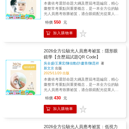
自的權利義務，還有違反相關規定的情節與處
趨勢。透過大量的實戰演練，幫助您熟悉考試
本書依考選部命題大綱及歷屆考題編寫，精心
罰類型等內容。對於驗光人員證照更新的繼續
題型、訓練答題速度，並在正式測驗前充分建
彙整常考重點與重要概念，是一本全方位的驗
教育內容則涵蓋：課程類別、積分辦法以及驗
立信心。三、全題目詳解，觀念釐清不遺漏所
光人員應考致勝祕笈，適合眼鏡配光從業人員
光人員倫理與驗光所設置規範等。 書中除
有試題皆附有完整且詳盡的解析，不僅告訴您
及視光相關科系學生準備應考驗光人員考
了依照各法條進行解析外，更於各章節中設計
550
特價
元
答案是什麼，更深入解釋正確與錯誤選項的觀
試。 作者教學與實務經驗豐富，編寫本書
穿插於內文的例題，並隨附解答，可供讀者在
念。讓您在做錯題目時，能立即釐清混淆的知
學習架構完整，包括：本章大綱、重點整理、
閱讀法條時搭配練習，讓原先枯燥的法規變得
加入購物車
識點，確保所有觀念都理解透徹，有效避免一
隨文例題（含專家闢析）及題庫練習（歷屆考
較為生動、貼近生活而能讓讀者容易記
錯再錯。
題及專家闢析），並以樹狀圖清楚呈現各章重
得。 最後一章提供大量的練習題目，以利
點所在。 內文中以粗體字標示國考重點，
讀者再次加強演練，並複習前面章節所教授的
輔以圖表說明，確實掌握命題方針。各章章末
2026全方位驗光人員應考祕笈：隱形眼
內容，更熟悉驗光人員法規與倫理的實質內
精選歷屆考題及解答，並解析相關概念，使讀
鏡學【含歷屆試題QR Code】
涵。書末則附錄各相關法規、條例及考試規
者能融會貫通，舉一反三。各章以星星符號代
則。 第四版除勘正疏誤外，亦收錄最新修
吳全盛/王秉宏/陳佳勳/許慶章/陳昆祥
著
表歷屆考題出題比例，數目越多代表出題比例
正的驗光人員相關法規及例題，更於第8章加入
新文京
出版
越高，最多5顆，以供讀者備考參酌。 書中
近年歷屆國考試題，讓讀者透過實戰練習完整
2025/11/20 出版
以QR Code提供讀者掃描下載歷屆試題題庫，
複習，應考得心應手，無往不利。
本書依考選部命題大綱及歷屆考題編寫，精心
以供應考複習所需，還可掌握最新命題趨勢，
彙整常考重點與重要概念，是一本全方位的驗
是一本全方位驗光人員應考致勝祕笈。
光人員應考致勝祕笈，適合眼鏡配光從業人員
2026年版特別收錄最新114年的專技驗光人員高
及視光相關科系學生準備應考驗光人員考
考考題，適合眼鏡配光從業人員及視光相關科
430
特價
元
試。 作者教學與實務經驗豐富，編寫本書
系學生準備應考驗光人員考試。
學習架構完整，包括：本章大綱、重點整理、
加入購物車
隨文例題（含專家闢析）及題庫練習（歷屆考
題及專家闢析），並以樹狀圖清楚呈現各章重
點所在。 內文中以粗體字標示國考重點，
輔以圖表說明，確實掌握命題方針。各章章末
2026全方位驗光人員應考祕笈：低視力