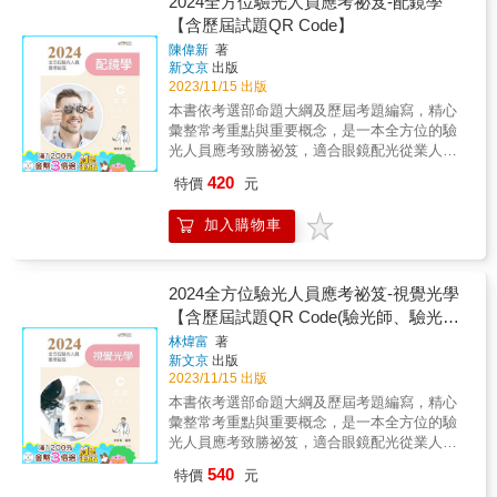
2024全方位驗光人員應考祕笈-配鏡學
嘗試自己解題，再來比對書上的解析，如此一
條列方式，輔以圖表生動說明，並搭配精選試
【含歷屆試題QR Code】
來，藉由比對的差異性來自行思考，若真的沒
題，幫助熟悉題型，慢慢累積解題的方法、速
辦法再參考解析，針對弱點加強複習。如此才
陳偉新
著
度，強化了學習的組織能力，猶如洋蔥般一層
能有效地完成自我複習、精進的考試目標。書
新文京
出版
層地剖析，必能有助強化得分上榜實力，可謂
中內容集結各類考題精華，省去你在坊間尋覓
2023/11/15 出版
全方位參考書。準備方法現代企業和以往以有
參考書籍的時間，精確的掌握此書內容，必能
本書依考選部命題大綱及歷屆考題編寫，精心
形資產為主的傳統產業已顯不相同，現代的商
金榜題名！& & 《工業安全管理經典題庫解
彙整常考重點與重要概念，是一本全方位的驗
業模式是智慧的競爭，且往往企業智慧財產的
析》& ◎申論式題庫薈萃，脈絡條理分明& 國
光人員應考致勝祕笈，適合眼鏡配光從業人員
價值，往往是其帳列有形資產價值之三到四倍
內就業市場競爭日趨激烈的今天，唯有通過國
及視光相關科系學生準備應考驗光人員考試。
財產的價值，財務報表因未考慮智慧財產之故
420
特價
元
家考試及取得技能檢定證照，才是求職唯一的
作者教學與實務經驗豐富，編寫本書學習架構
而常不能允當表達其價值。身處資訊時代的台
保障；且政府現階段急切推展「職業證照制
完整，包括：本章大綱、重點整理、隨文例題
灣企業而言，這種企業價值未能於資產負債表
加入購物車
度」，未來求職必須具備合格證照，才能找到
（含專家闢析）及題庫練習（歷屆考題及專家
顯示問題，也日益嚴重，這時就有賴無形資產
一份理想的工作。有鑑於此，筆者將國內專家
闢析），並以樹狀圖清楚呈現各章重點所在。
的評價。所以內容以簡潔好記的文字說明，幫
學者之論述及個人之實務經驗加以重新編輯整
內文中以粗體字標示國考重點，輔以圖表說
助各位快速的、有效率的弄懂本科。由於本書
理，以申論題庫的方式呈現，讓你能夠從實際
明，確實掌握命題方針。各章章末精選歷屆考
2024全方位驗光人員應考祕笈-視覺光學
適用初、中級的各位，加上考試科目一脈相
的考題直接上手，快速有效率的完成高分上榜
題及解答，並解析相關概念，使讀者能融會貫
【含歷屆試題QR Code(驗光師、驗光
承，為明確區分初、中級的章節，於相關段落
的目標。& & ◎名師指引掌握訣竅，高分勢易
通，舉一反三。各章以星星符號代表歷屆考題
旁標有「中級必讀」，請應試中級的你讀完全
生)】
林煒富
著
如反掌& 本書的特點是收集歷年來公務高考，
出題比例，數目越多代表出題比例越高，最多5
書後，務必針對這些地方再做加強。而應試初
新文京
出版
專技高考及技能檢定的試題，加以歸納、整
顆，以供讀者備考參酌。 書中以QR Code提供
級的你遇到這些地方也不要直接跳過，行有餘
2023/11/15 出版
理、解析，並收集多本教科書之精華部份，將
讀者掃描下載歷屆試題題庫，以供應考複習所
力也可約略讀過，作為增長應試知識的途徑。
本書依考選部命題大綱及歷屆考題編寫，精心
「工業安全管理」的課文內容由原先的十三章
需，還可掌握最新命題趨勢，是一本全方位驗
以下為各位歸納無形資產評價初(中)級的準備方
彙整常考重點與重要概念，是一本全方位的驗
增為十六章，再輔以第十七章的近年試題與解
光人員應考致勝祕笈。 2024年版特別收錄最新
法：一、擬定計畫表擬定讀書計畫表，配合本
光人員應考致勝祕笈，適合眼鏡配光從業人員
析，以解題的方式編寫，其解析的特點在簡單
112年的專技驗光人員高考考題，適合眼鏡配光
書，循序漸進。準備考試這條路真的像馬拉松
及視光相關科系學生準備應考驗光人員考試。
扼要，由淺入深，條例分明，便於讀者吸收。
從業人員及視光相關科系學生準備應考驗光人
540
特價
元
競賽一樣，要比誰有耐力、有恆心，一定要擬
作者教學與實務經驗豐富，編寫本書學習架構
由於歷年的工業安全管理考題，涵蓋範圍很
員考試。 &