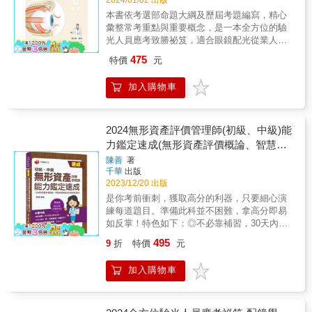
沒辦法再參考解析，針對弱點加強複習。如此
庫薈萃，脈絡條理分明& 國內就業市場競爭日
才能有效地完成自我複習、精進的考試目標。
本書依考選部命題大綱及歷屆考題編寫，精心
趨激烈的今天，唯有通過國家考試及取得技能
彙整常考重點與重要概念，是一本全方位的驗
檢定證照，才是求職最佳的保障；且政府現階
光人員應考致勝祕笈，適合眼鏡配光從業人員
段急切推展「職業證照制度」，未來求職必須
及視光相關科系學生準備應考驗光人員考試。
具備合格證照，才能找到一份理想的工作。有
475
特價
元
& 作者教學與實務經驗豐富，編寫本書學習架
鑑於此，筆者將國內專家學者之論述及個人之
構完整，包括：本章大綱、重點整理、隨文例
實務經驗加以重新編輯整理，以申論題庫的方
加入購物車
題（含專家闢析）及題庫練習（歷屆考題及專
式呈現，讓你能夠從實際的考題直接上手，快
家闢析），並以樹狀圖清楚呈現各章重點所
速有效率的完成高分上榜的目標。& ◎名師
在。 & 內文中以粗體字標示國考重點，輔以圖
指引掌握訣竅，高分勢在必得& 本書的特點是
表說明，確實掌握命題方針。各章章末精選歷
收集歷年來公務高考，專技高考、薦任升等相
2024無形資產評價管理師(初級、中級)能
屆考題及解答，並解析相關概念，使讀者能融
關試題，加以歸納、整理、解析，並收集多本
力鑑定速成(無形資產評價概論、智慧財
會貫通，舉一反三。各章以星星符號代表歷屆
教科書之精華部份，將「安全工程」（也包含
產概論及評價職業道德)(IPAS無形資產評
陳善
著
考題出題比例，數目越多代表出題比例越高，
機電防護防火防爆）的內容以主題的方式排列
千華
出版
價管理師能力鑑定)
最多5顆，以供讀者備考參酌。 & 書中以QR
成十七章，以解題的方式編寫，其解析的特點
2023/12/20 出版
Code提供讀者掃描下載歷屆試題題庫，以供應
在簡單扼要，由淺入深，條例分明，便於吸
是你考前衝刺，獲取高分的利器，只要細心演
考複習所需，還可掌握最新命題趨勢，是一本
收。由於歷年此類考題，涵蓋範圍很廣，因
練每道題目。準備此科並不困難，拿高分即易
全方位驗光人員應考致勝祕笈。 & 2024年版特
此，要能掌握答題要領的關鍵在於有經驗的名
如反掌！特色如下：◎不必靠補習，30天內速
別收錄最新112年的專技驗光人員高考考題，適
師為你解題，藉由名師的參考答案，你能更精
成無形資產評價師能力鑑定◎系統化彙整，架
合眼鏡配光從業人員及視光相關科系學生準備
確地理解答題要領所在。& & ◎完整收錄歷年
495
9
折
特價
元
構清晰，立即掌握考試趨勢◎章節重點搭配精
應考驗光人員考試。
考題，考情趨勢一本通& 實際的觀摩並演練是
選試題，題題解析快速上手根據IPAS經濟部產
各類考試的勝負關鍵，本書所收錄的題目數量
加入購物車
業人才能力鑑定「無形資產評價管理師」所編
是坊間所有參考書籍中數量最多的。藉由實際
寫，適用初、中級。本著能達成事半功倍的成
的大範圍考題，可自我檢視學習成效。建議熟
效，以最省的時間來建立完整的知識與解題能
讀一到十七章，接著再將解析內容遮住，試著
力。編寫的方式儘可能摒棄冗長論述，採清晰