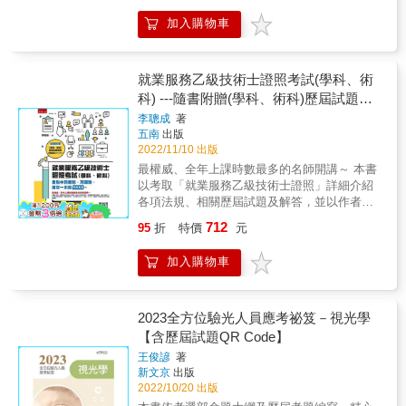
於內文的例題，並隨附解答，可供讀者在閱讀
完整，包括：本章大綱、重點整理、隨文例題
法條時搭配練習，讓原先枯燥的法規變得較為
加入購物車
（含專家闢析）及題庫練習（歷屆考題及專家
生動、貼近生活而能讓讀者容易記得。 & 最後
闢析），並以樹狀圖清楚呈現各章重點所在。
一章提供大量的練習題目，以利讀者再次加強
內文中以粗體字標示國考重點，輔以圖表說
演練，並複習前面章節所教授的內容，更熟悉
明，確實掌握命題方針。各章章末精選歷屆考
就業服務乙級技術士證照考試(學科、術
驗光人員法規與倫理的實質內涵。書末則附錄
題及解答，並解析相關概念，使讀者能融會貫
科) ---隨書附贈(學科、術科)歷屆試題題
各相關法規、條例及考試規則。 & 第三版除勘
通，舉一反三。各章以星星符號代表歷屆考題
正疏誤外，亦收錄最新修正的驗光人員相關法
庫與解答QRCODE：重
李聰成
著
出題比例，數目越多代表出題比例越高，最多5
規及例題，並分門別類統整最新歷屆國考試
五南
出版
顆，以供讀者備考參酌。書中以QR Code提供
題。 &
2022/11/10 出版
讀者掃描下載歷屆試題題庫，以供應考複習所
最權威、全年上課時數最多的名師開講～ 本書
需，還可掌握最新命題趨勢，是一本全方位驗
以考取「就業服務乙級技術士證照」詳細介紹
光人員應考致勝祕笈。2023年版特別收錄最新
各項法規、相關歷屆試題及解答，並以作者近
111年的專技驗光人員高普考考題，適合眼鏡配
18年的證照授課經驗，將重點表格化，沒有繁
光從業人員及視光相關科系學生準備應考驗光
712
95
折
特價
元
複的文字，重點一目了然，讓讀者不用摸索就
人員考試。
能快速重點閱讀。 另增附112年技能檢定新增
加入購物車
加的法規 「乙級就業服務技術士證照」是人力
資源領域唯一的國家證照。 有了這張證照，不
僅可從事企業的人資、就業服務、管理顧問、
獵才顧問、人力派遣&hellip;&hellip;等工作，也
2023全方位驗光人員應考祕笈－視光學
可自行開業成立私立的就業服務機構。 本書共
【含歷屆試題QR Code】
共十五章，包括 一、職業訓練法 二、就業服務
王俊諺
著
法 三、就業保險法 四、勞動基準法 五、勞工
新文京
出版
保險條例 六、勞工退休金條例 七、性別工作平
2022/10/20 出版
等法 八、身心障礙者權益保障法 九、大量解僱