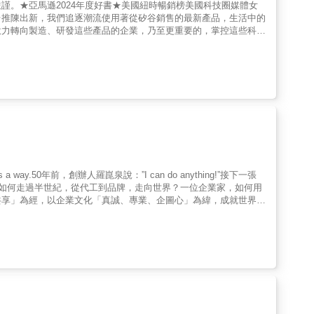
謹。★亞馬遜2024年度好書★美國紐時暢銷榜美國科技圈媒體女
台推陳出新，我們追逐潮流使用著從矽谷銷售的最新產品，生活中的
意力轉向製造、研發這些產品的企業，乃至更重要的，掌控這些科技
、貝佐斯。矽谷擁有獨特的能力，不只能改寫產業與技術，也能改寫
策被事後包裝為善意之舉，許多後果則被描述為創新過程中無可避免
前，留下原始的樣貌。科學、理性決策？這是人治的遊樂園 在繁
經連結」是人體與科學的精密計算？其實是馬斯克讀完科幻小說後的
絕版書； 亞馬遜營運22年後才首次繳稅，而實體零售店則在雜稅
拉的獨家報導讓矽谷管理層疑神疑鬼，甚至有人懷疑她躲在暖氣管偷
希望凱拉永遠別看到這個。』」對於想知道矽谷權力圈在想什麼的
力」這個交集上，《On with Kara Swisher》是被高度關注、大量轉述
路的先行部隊，過去的三十年，凱拉採訪過矽谷每位「科技之王」，
科技王者都曾被她的辛辣言論逼到汗流浹背，其中祖克伯甚至是字面
祕辛的矽谷黑帳本。她的報導揭露科技界的驕傲、盲點、偏執與不負
s a way.50年前，創辦人羅崑泉說：”I can do anything!”接下一張
產業需要企業和用家以更深思熟慮和嚴謹的態度，來鑄造出更好的未
，如何走過半世紀，從代工到品牌，走向世界？一位企業家，如何用
幕：科技、權力與真相的現場紀實》獻給所有關心科技、權力、媒體
共享」為經，以企業文化「真誠、專業、企圖心」為緯，成就世界第
百年永續價值，如創辦人羅崑泉常說：有願就有力！【專文推薦】前台
業董事長、喬山董事、磐石會創始人 謝平上羅董事長對家庭的重視
，以身作則。這份家風，反映在企業文化裡，使喬山成為有人情溫度
有他做人處事的態度。喬山不僅是一家企業，更像一個凝聚人心的
長常以「有願就有力」自勉。從創業之初的篳路藍縷，到帶領喬山
。前台中教育大學校長 楊思偉喬山從台灣出發，走向世界；從製
於信念、毅力與遠見的故事，是一套值得世代傳承的價值體系。優笠
台灣企業轉型實錄呈現喬山從代工製造起步，歷經技術研發升級、
企業經營與傳承故事從創辦人羅崑泉董事長親身經驗出發，深入揭示