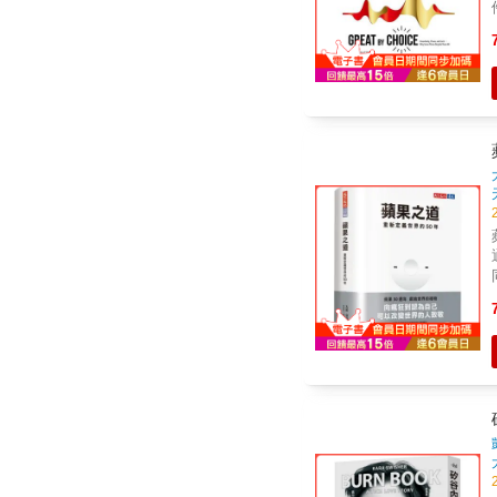
要
「
度