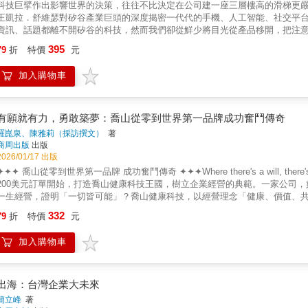
科技巨擘作出影響世界的決策，往往不比決定在公司建一座三層樓高的滑梯更嚴
王凱拉．舒維瑟對矽谷產業巨頭的深度揭密一代代的手機、人工智能、社交平
資訊、話題都離不開矽谷的科技，然而我們卻從鮮少將目光從產品移開，把注
企業的人。我們或許能選出下一任總統，但絕對無法投票罷免袓克伯、馬斯克
395
79
折
特價
元
自己的歷史。透過公關敘述、創辦人神話和「必然成功」的故事框架，許多決
的代價。凱拉‧舒維瑟寫《矽谷內幕》不是為了回顧成功，而是在故事被修正之
加入購物車
雜的使用者同意條款中，我們不經意間「自願」成為資料捐贈者； 以為「神
靈感延伸； 谷歌曾認為創作者不過是搜索引擎的燃油，試圖免費掃描全紐約的
和競爭壓力下倒閉。只要科技飛得夠快，監督的法律永遠追不上。多年來，凱
聽；臉書營運長雪柔．桑德伯格則說：「在矽谷寫備忘錄的人都會開玩笑：『
有願就有力，勇敢築夢：喬山從零到世界第一品牌成功奮鬥傳奇
人，D: All Things Digital 長期被視為必看的媒體，而在「科技 × 政治 × 權
羅崑泉、陳雅莉（採訪撰文）
著
與引用的節目。自凱拉從《華盛頓郵報》入行，成為當時新聞界中報導初生網
商周出版
出版
從賈伯斯、貝佐斯、馬斯克、蓋茲、桑德伯格到山姆．奧特曼與祖克伯，這些
2026/01/17 出版
意義上的滿頭大汗。她不僅揭開無數企業的漏洞，也逐步寫成這本集結三十年
✦✦✦ 喬山從零到世界第一品牌 成功奮鬥傳奇 ✦✦✦Where there's a will, there'
責任，但她也以樂觀的態度，認為科技有潛力幫助解決世界的問題。只是這個
200美元訂單開始，打造喬山健康科技王國，樹立企業經營的典範。一家公司
來。即使與此同時，全新的AI科技已帶著下一波改變登上世界舞台。《矽谷內
一生經營，證明「一切皆可能」？喬山健康科技，以經營理念「健康、價值、
與未來的人。
一健身 • 運動 • 健康器材品牌。今天，喬山邁向五十年里程碑；未來，創造
332
79
折
特價
元
中市長 胡志強勤美集團創辦人 何明憲前台中教育大學校長 楊思偉優笠發企
與對事業的投入，從來不是彼此衝突，而是相互成就。他珍惜親情、尊重家人
加入購物車
的成功企業。前台中市長 胡志強我深深敬佩羅董事長，除了事業上的遠見，還
大家庭。這是企業長久經營、代代相傳的根本。勤美集團創辦人 何明憲羅董事
躍上國際舞台，成為全球健身器材領導品牌，憑藉的是滴水穿石般的紀律與行動
造走向品牌，從代工邁向創新。本書記錄的，不僅是成功企業的發展，更是關
出海：台灣企業大未來
發企業董事長、喬山董事、磐石會創始人 謝平上【全書內容特色】✔最完整的
簡立峰
著
打造自有品牌、進入國際市場，成為全球健身器材龍頭的關鍵歷程。✔第一手