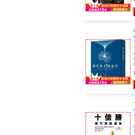
取
面
勝企業