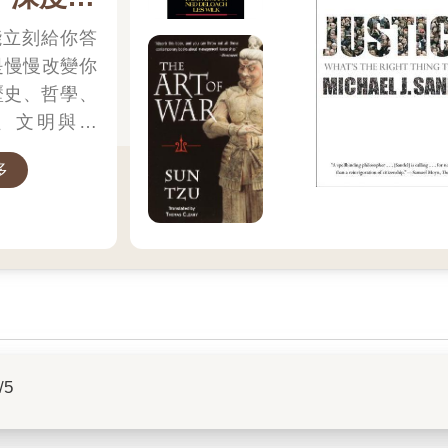
區
能立刻給你答
是慢慢改變你
、文明與科
停下來思考的
多
但會變得更清
搶先贏 週週
/5