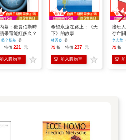
內幕：後賈伯斯時
希望永遠在路上：《天
接班人：台灣
蘋果還能紅多久？
下》的故事
存亡關鍵
．藍辛斯基
著
林秀姿
著
李志華
著
221
237
2
特價
元
79
折
特價
元
79
折
特價
加入購物車
加入購物車
加入購物