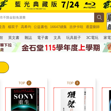
圭吾
楊双子
高希均
公益書包
16647續集
吉伊卡哇
通靈藥師
路邊攤新作
馬斯克
玩具總動員5
超慢跑
館
英文書
雜誌
電子書
文具
玩具親子
3C電玩
家
TOP
TOP
2
3