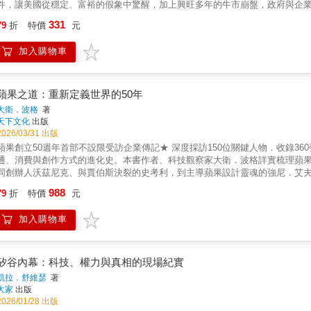
件，讓美國從穩定、富裕的假象中驚醒，加上興旺多年的牛市崩盤，政府與企業面臨了難以預測的嚴峻
到：為什麼有些公司在不確定中仍能蓬勃發展、有些卻辦不到？哪些關鍵因素
331
79
折
特價
元
多家企業，找出七家績效非凡的「十倍勝」企業，並與同樣面臨極端動盪局面
了劇烈改革或有較快的決策速度，而是他們知道什麼時候該快、什麼時候該慢。 本書不但探討企業本身的經營績效，更加上「環境」的變數，
加入購物車
焦點放在企業身處的混亂環境，深入了解領導人面對逆境時的應變做法，同時
訣也成為投資人觀察企業良莠的判斷指標。 & │本書重要觀念│ ●二十哩行軍：十倍勝企業領導人具有強烈的目標導向，無論面對順境或逆境，
都能以堅強的意志力確保策略與組織做法形成高度的一致性，帶領組織成員達成
先設子彈，再設砲彈：十倍勝公司在發展過程中，在意的不是跑得比別人快或
蘋果之道：重新定義世界的50年
得比別人都出色。柯林斯將這種步步為營、以實證為創造力的創新方法比喻為
大衛．波格
著
奏效，有了實證依據而信心大增，就可以集中資源，發射砲彈。 ●超越死亡線：十倍勝領導人知道自己無法預測未來，所以必須及早為無法預測地
天下文化
出版
意外狀況做好充分準備，這種建設性的偏執讓他們冒更低的風險，卻產生更卓越的成果。 ●SMaC致勝配方：SMaC代表「具體
2026/03/31 出版
方法，同時始終如一」。十倍勝公司在瞬息萬變、高度不確定的世界裡，會以
蘋果創立50週年首部不設限受訪企業傳記★ 深度採訪150位關鍵人物．收錄3
以掌控的情況，而SMaC就是他們在失控世界裡努力掌控一切的方法。 ●重要的不是運氣，而是運氣報酬率：好運和壞運之間有一種不對稱關係。
通、消費與創作方式的進化史。本書作者、科技觀察家大衛．波格詳實梳理蘋果
十倍勝領導人總是假定自己運氣很差，因此未雨綢繆、預做準備。因此他們會
同創辦人沃茲尼克、與賈伯斯決裂的史考利，到主導蘋果設計靈魂的強尼．艾
SMaC致勝配方」來獲得高運氣報酬率。 & │打破迷思，理出企業成功關鍵│ ●十倍勝公司不一定靠創新脫穎而出。 ●十倍勝公司不一定決策速
格藉此公開這間最具爭議、也最受愛戴的公司，如何從兩個人、一間車庫的魯莽
988
比較快，而是知道什麼時候該快，什麼時候該慢。 ●十倍勝公司不一定要做劇烈的改革。 ●十倍勝公司不一定是因為運氣比較好，而是碰到不同
79
折
特價
元
只做一件事：讓每個人親身體驗科技的魅力。為什麼有些公司創造產品，蘋果
機運時，怎麼做。
克「願景化為獲利」的執行力如何完美接力。蘋果的偉大，不僅在於創造彩色電腦、i
加入購物車
並從中提煉出更強大的創新動能。透過這部最權威的蘋果企業史，我們將看見
權。你知道不少蘋果的故事，但你知道的，可能只是其中一半——▶車庫神話
第一台蘋果電腦的。車庫，只是後來用來出貨的地方。▶天價的800美元：蘋果
自己的股份——那筆股份，今天價值超過3500億美元。▶最有先見之明的失
矽谷內幕：科技、權力與真相的現場紀實
的ARM晶片，後來成了所有智慧型手機的運算核心。▶被遺忘的世界第一：19
凱拉．舒維瑟
著
乎沒有人記得。透過本書，你能深刻感受，蘋果如何穿梭在人文藝術與科技的
大家
出版
複雜技術如何變成人類本能。－勇於試錯：每一次挫敗，都成為下一個劃時代
2026/01/28 出版
塑。－如何布局未來：AI與空間運算時代的未來敘事。《蘋果之道》由中華電信