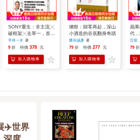
SONY重生：非主流╳
獺祭：歸零再起，深山
蘋果
破框架╳去單一，首度
小酒造的谷底翻身奇蹟
代，
完整直擊One Sony全
平井一夫
著
勝谷誠彥
著
亞當
球戰略的祕辛
378
277
9
折
特價
元
79
折
特價
元
79
折
加入購物車
加入購物車
✈️世界
｜深度閱