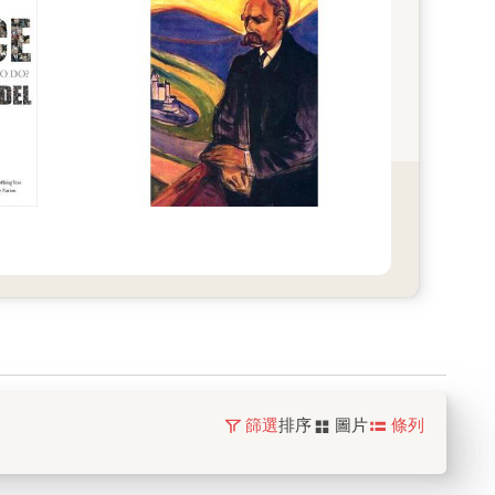
篩選
排序
圖片
條列