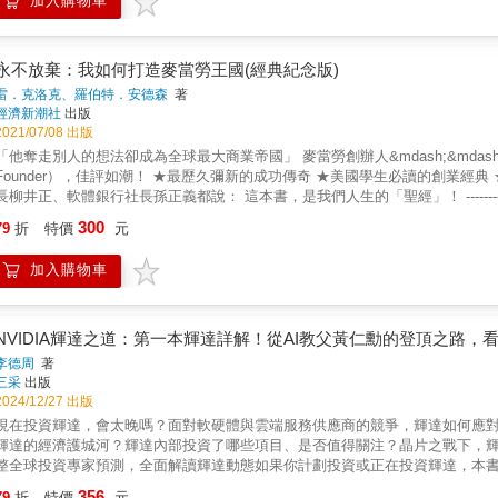
加入購物車
輝達，憑什麼崛起，做了哪些事？】 台灣囝仔、從小移民的黃仁勳，青少年時
電機系畢業後到AMD當晶片設計師、LSI當業務&mdash;&mdash;愛打
&mdash;&mdash;他與兩位天才工程師克蒂斯‧普里姆和克里斯‧馬拉科夫
盪與失敗中闖關打怪般的成長歷程：找創投基金、搶一流人才、NV1及NV2慘敗、
永不放棄：我如何打造麥當勞王國(經典紀念版)
成立之初，只有電腦遊戲領域內的人認識，但輝達不止步於此。事實上，黃仁勳
雷．克洛克、羅伯特．安德森
著
場」，力求成為新領域的市場領導品牌。創立CUDA平台供開發人員應用，使GP
經濟新潮社
出版
爆發性成長時，重金投資的CUDA生態系獲得了回報，用戶社群已經在十多年的
2021/07/08 出版
商出線的機會，輝達Nvidia無疑是AI世代的王者。 全書細數輝達多次在關
他奪走別人的想法卻成為全球最大商業帝國」 麥當勞創辦人&mdash;&mdash;雷克洛克的成功傳奇， 已被拍成電影《速食遊戲》（The
執行力，扁平無障壁的組織、直接且公開的領導風格、與台積電建立堅實的伙
under），佳評如潮！ ★最歷久彌新的成功傳奇 ★美國學生必讀的創業經典 ★經理人／業務員／創業家 懷抱夢想的你 必讀好書！ UNIQLO社
在冷酷無情的市場壓力下續存並茁壯成長。 【第一本書，說透輝達的商業課題
柳井正、軟體銀行社長孫正義都說： 這本書，是我們人生的「聖經」！ ---------- 當一個人活到52歲，人生還有機會嗎？ 你最好相信有。 把麥當
出最完整、最深入的故事，藉著上百次的專訪，包括黃仁勳及兩位創辦人、兩
勞以連鎖店方式推向全世界的雷‧克洛克，創業時已經52歲。 他原本只是一位銷售「奶昔攪拌機」的業務員，經常往來於全美各城市。 直到他52歲
300
如何三十年來一本初衷，不斷創造新市場，超越競爭對手，包括原本的半導體
79
折
特價
元
時，在洛杉磯東部看到麥當勞兄弟所經營的速食漢堡店，驚為天人，進而把這家店以連鎖加盟店
獨特文化和黃仁勳管理原則的罕見視角，無論是在尋找商業洞見與課題的職場
生、創業的起點，以及身為一位創業者所面臨的點點滴滴，包括創業初期的種
都能心領神會。 ◎本書特色 1.全球第一本輝達傳：它如何引領AI旋風？ 輝
加入購物車
爭者兵臨城下的因應之道，以及暢銷商品的發想法（麥香魚、大麥克、蘋果派）等。 本書是麥當勞創業者雷‧克洛克（Ray Kroc）的親
跡、成長乃至紅遍全球的一本書。包括黃仁勳的創業歷程、憑藉超前眼光及精湛
由他的現身說法，讓人了解在成功傳奇的背後，他也是一位前衛的先驅者、熱情的創業家，更是
輝達者必讀。 2.黃仁勳&mdash;&mdash;當代最創新、最成功的執行長，
研究商業模式的讀者，都可以藉由本書點燃心中的創業魂，也能深入了解成功者不只要
的執行長，他打破了「創新的兩難」魔咒（即市場領導者被更小、更靈活公司
對手的營運狀況，只要瞧他們的垃圾桶就好。 我無法阻止對手模仿我的風格、偷走我的計畫，但是他們偷不走我腦子裡的想法。因
NVIDIA輝達之道：第一本輝達詳解！從AI教父黃仁勳的登頂之路，
訊息），擘劃CUDA生態圈（所有開發人員聚集的平台），改寫／更新這個時代
，我總是能領先他們一哩半。 青澀是成長的動力，成熟是衰敗的開始。 如果人生是個漢堡，工作就是中間的漢堡肉。對我來說，工作就是玩
李德周
著
角的「晶片戰爭」！黃仁勳怎麼合縱連橫？科技業者必讀 作者不僅縱向爬梳輝達的
優質的服務給加盟主，就會記住他們地下室的格局、周圍巷弄的通行狀況等等，或許可因此建議他們更好的貯貨方式。 若要
三采
出版
技等的競爭，與微軟、蘋果、台積電的合作&hellip;&hellip;整體回顧30年
有所成就，必定得冒著失敗的風險；過程如果缺乏風險，成就也就不值得自豪
2024/12/27 出版
&mdash;&mdash;媲美打電玩的閱讀體驗 作者精湛的文筆帶讀者如親臨
現在投資輝達，會太晚嗎？面對軟硬體與雲端服務供應商的競爭，輝達如何應
的商戰，智取敵人的謀略，無比熱血的故事，還有永不停歇的闖關，看這本書彷彿
輝達的經濟護城河？輝達內部投資了哪些項目、是否值得關注？晶片之戰下，輝
出「黃仁勳管理哲學」，精選25則自我激勵、管理團隊、經營公司的原則。對每個讀者、創業
整全球投資專家預測，全面解讀輝達動態如果你計劃投資或正在投資輝達，本書必
瑟／《致富心態》作者 克里斯．米勒／《晶片戰爭》作者 馬修．柏爾／《元宇宙》作者 「本書深刻剖析『輝達崛起』這個當代最
正峰．謝孟諺．闕又上 科技／財經界權威一致推薦 ★&「輝達現在是地球上最重要
事。」 ――《致富心態》作者摩根．豪瑟 「《輝達之道》是一部引人入勝的歷史，講述輝達意外崛起到立於科技界顛峰，並有力證明了創辦人
356
79
折
特價
元