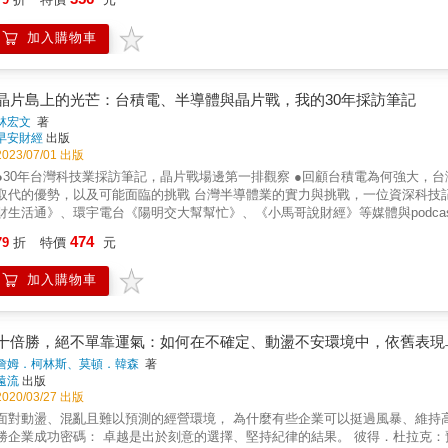
位，任何公司都無法比擬。」─── 紐約時報「未來半導體市場的局勢，將由輝達決
黃仁勳名列史上偉大的CEO之林。」 ――《晶片戰爭》作者克里斯．米勒 「這是世界上最重要的公司之一輝達的迷人歷史，以及它為何成就偉
1993 年，三位充滿熱情的工程師攜手創立輝達，由黃仁勳擔任 CEO。歷經第
大。作者巧妙地講述了輝達令人難以置信的成就和深具啟發性的失敗，並捕捉
加入購物車
司 SEGA 合作的機會。四年後推出熱銷產品 RIVA128 NV3，驚險脫離倒閉
&mdash;&mdash;馬修．鮑爾，《元宇宙》作者
詞「GPU」，開啟 AI 時代的序幕，先後與奧迪、賓士等汽車大廠合作。伴隨生成
戲劇性的增長，僅 2024 年的股價漲幅就達空前的 170%。&|| 挑戰科技
也是現存最重要的股票之一。AI 加速器的市占率達到 90%，資料中心用 AI 加速
晶片島上的光芒：台積電、半導體與晶片戰，我的30年採訪筆記
2024 年獨自拉升標準普爾 500 指數超過 30%。僅用 96 天，市值就從 2 兆
林宏文
著
萬名員工的輝達，創下了「超過三星電子十倍市值」等驚人成就。這些成績突顯了
早安財經
出版
輝達的市值一度超過 4,600 兆台幣，在全球企業中位居第一。&|| 矽谷特
2023/07/01 出版
成長為 AI 時代「晶片之王」的關鍵決策。完整呈現輝達成功的技術實力，以及
●30年台灣科技業採訪筆記，晶片戰場邊第一排觀察 ●回顧台積電為何強大，
河。書中也深入探討資料中心業務以外的潛在增長點，並分析輝達在持續擴大的晶
代的優勢，以及可能面臨的挑戰 台灣半導體業的實力與挑戰，一位資深科技記者的30年觀察 從Made in Taiwan到Made by Taiwan 夏韻芬《理
星、特斯拉間亦敵亦友的關係，或是 AI 教父黃仁勳的領導風格，深入揭露鮮
財生活通》、環宇電台《陽明交大幫幫忙》、《小馬哥說財經》等媒體與podcast專訪！ 作者林宏文浸淫科技業三十年，在場邊
的成功能持續多久？」這本書，就是解答。從黃仁勳的創業故事、CEO 之路，到
導體業從成長、茁壯到光芒四射。他根據過去的採訪筆記與評論，透過台積電
474
業中的影響力，探討使其實現市場主導地位的經濟壁壘，並考察當前科技產業
79
折
特價
元
觀察，解讀在地緣政治下，台積電的美日投資與合作、全球半導體的競爭態勢
響。涵蓋未來領先企業動態及輝達投資前景，為投資人提供全方位洞察！
領讀者理解台灣半導體業的過去、現在與未來。
加入購物車
十倍勝，絕不單靠運氣：如何在不確定、動盪不安環境中，依舊表現卓
詹姆．柯林斯、莫頓．韓森
著
遠流
出版
2020/03/27 出版
對動盪、混亂且難以預測的經營環境， 為什麼有些企業可以挺過風暴、維持高績效，有些卻每況愈下？ A+企管大師柯林斯實證研究，破解十倍
成功密碼： 卓越是出於刻意的選擇、堅持紀律的結果。 彼得．杜拉克：預測未來最好的方法，就是創造未來！ 一樁震驚全球的恐怖攻擊事