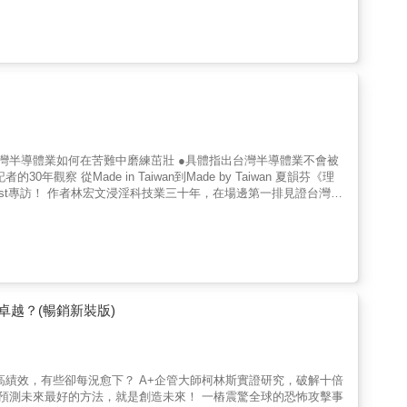
定。」─── 華爾街日報&|| 從美式家庭餐廳發跡的半導體巨人
一款產品 NV1 的慘烈失敗後，以顯示卡獲得與日本代表性遊戲機公
了創辦人、科學家和員工的獨特理念、動機和賭注。」
困境，並逐步成為顯示卡霸主。隨著 GeForce 問世，輝達創造出新名
式 AI 產業崛起，自 2023 年以來，輝達上演現代企業史上最為
與股市生態系，穩坐主導地位輝達已然成為當今世界上最有價值的公司，
器的市占率更是高達 98%。上市以來，股價暴漲 210,000%，
美元增加至 3 兆美元，兩年內市值從第 10 位升至第 1 位。全球僅有 3
輝達的巨大影響力，以及在科技行業中的核心地位。2024 年，
派記者的深度報導作者深入矽谷現場，追溯輝達從製造顯示卡的小公司，
他們是如何利用 CUDA 生態系統鎖定開發者，形成強大的經濟護城
台灣半導體業如何在苦難中磨練茁壯 ●具體指出台灣半導體業不會被
片戰爭中的未來戰略。無論是與微軟、英特爾、Google、三
為人知的第一手內幕！&輝達爆炸性成長之後，很多人好奇：「輝達
第一排見證台灣半
輝達如何顛覆行業、塑造運算未來，作者分析輝達在當前 AI 產
成功背後的故事、張忠謀的管理哲學、競爭策略與傳承交棒等第一手
中反輝達聯盟的動向，以及這些變化對未來半導體市場和投資的影
，以及台灣在全世界半導體的重要性。他貼近產業現場的觀點，能帶
越？(暢銷新裝版)