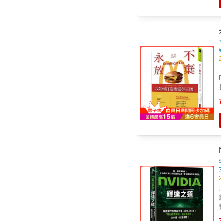
「
Fo
長
名言： 想了解
此
樂。 若是真心想提供
故