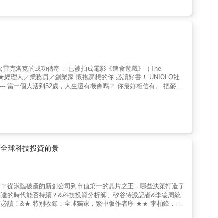
期打乒乓球就不服輸，連打工端咖啡都要拼第一。奧勒岡州立大學
電動的他看到電玩市場將蓬勃發展，繪圖晶片強者一定會勝出
斯基，在丹尼連鎖餐廳的小包廂拍板成立輝達。 《輝達之道》道出不斷動
化險為夷的RIVA 128，到以「GPU」之名重新定義顯卡。輝達
這位穿著黑皮衣的CEO，篤信「我們不瓜分市占率，我們創造市
U超越硬體設備，改寫輝達的命運。 當AI人工智慧在2020年代初
時間裡修正了錯誤與缺陷，或找出優化方案，阻絕其他AI晶片供應
鍵時刻逆轉勝，是出於輝達企業文化與精神的根基：「比光速更快」的
伴關係；最重要的是，若想成功，就得先承受足夠的痛苦磨難，足以
與精彩故事】 關於輝達的報導成千上萬，著名科技作家金泰首次說
位最初的創投基金投資人、早期前員工和現任高階主管，展示了輝達
巨頭英特爾，已被遠遠甩在身後。結合了精彩的內幕和洞見、對輝達
的形式擴展到全世界。 作者在書中詳述自己的人
人／管理者／創業者，或是想讀個好故事、與主角一起成長的讀者，
種困難、合約的陷阱、培養供應商和加盟業者、組織擴大的挑戰、競
達是AI時代最成功的科技巨頭，本書為迄今為止最為系統介紹輝達發
筆自傳，藉
技術，從電腦繪圖晶片霸主到踏上AI浪潮之顛。想了解輝達、學習
個天生會說故事的人。 無論是渴望改變、或想要
他怎麼打造、管理輝達？ 黃仁勳管理輝達31年，是科技業在任時間最長
懂得把握機會，更需要努力不懈，有所堅持。 雷‧克洛克的
取代的問題），打碎了組織層級過多的溝通不良（同一時間佈達重要
看全球科技投資前景
的管理典範。你將在黃仁勳身上看到「輝達之道」。 3.一部輝達視
成長，也橫向帶出同時間的晶片巨頭英特爾、3dfx、SGI視算科
科技發展，科技相關業者必讀。 4. 勵志、熱血、永不服輸
，當然也不會快樂。
現場，以黃仁勳為核心，晶片業各路英雄躍然紙上，如此鮮活。酣暢淋漓
對？從瀕臨破產的新創公司到市值第一的晶片之王，哪些決策打造了
打電玩！ 5. 總結輝達之道與黃仁勳管理哲學、金句 書結尾總結
達的時代能否持續？&科技投資分析師、矽谷特派記者&李德周統
者、經營者都是無價的一課。 ◎專業推薦 摩根．豪
讀！&★ 特別收錄：全球獨家，繁中版作者序 ★★ 李柏鋒．林
精彩非凡的企業
的股票。」─── 高盛「輝達在 AI 智慧財產權方面的獨特地