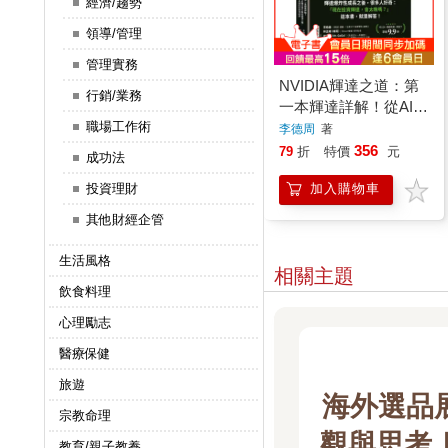
經濟/趨勢
領導/管理
管理實務
NVIDIA輝達之道：第
行銷/業務
一本輝達詳解！從AI教
職場工作術
父黃仁勳的登頂之路，
李德周
著
看全球科技投資前景
356
79
折
特價
元
成功法
投資理財
加入購物車
其他財經企管
生活風格
相關主題
飲食料理
心理勵志
醫療保健
旅遊
海外選品展
宗教命理
觀與思考
教育/親子教養