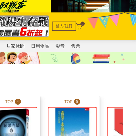
0
登入/註冊
電
居家休閒
日用食品
影音
售票
TOP
TOP
TOP
4
5