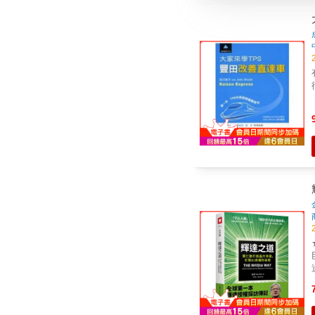
★
巨擘？ 矽谷科