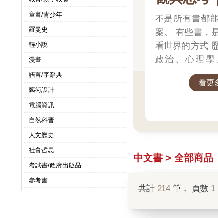
讀
童書/青少年
不是所有書都
羅曼史
案。 有些書，
看世界的方式 歷史、哲學、
輕小說
政治、心理學
漫畫
技， 適合願意
語言/字辭典
看更
人。 讀完後， 你可能不會變
藝術設計
得比較輕鬆， 
電腦資訊
醒。 海外選品展，1折起 限
自然科普
量空運商品，先
人文歷史
商品更新
社會哲思
中文書 > 全部商品
考試書/政府出版品
參考書
共計
214
筆， 頁數
1