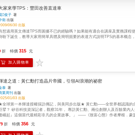
大家來學TPS：豐田改善直達車
成俊子
著
中衛
出版
2009/06/30 出版
有想過用英文傳達TPS而困擾不已的經驗嗎？如果能有適合在講座及實務課程
待盼下誕生，教導大家用簡單具體及簡明扼要的表達方式說明TPS的基本概念
315
9
折
特價
元
加入購物車
輝達之道：黃仁勳打造晶片帝國，引領AI浪潮的祕密
金泰
著
商業周刊
出版
2025/01/03 出版
全球第一本輝達授權採訪傳記，與美同步出版★ 黃仁勳――全世界都認識的台灣囡仔， 如何帶領輝達走過3度失敗， 重生為引領AI浪潮的科技
技資深記者，觀察31年， 專訪黃仁勳、兩位創辦人及百餘業內人士， 最真實、深入的輝達傳奇，首度解密。 「本書深刻剖析『輝
達崛起』這個當代最精彩非凡的企業故事。」 ――《致富心態》作者摩根．豪
於科技界顛峰，並有力證明了創辦人黃仁勳名列史上偉大的CEO之林。」 ――《晶片戰爭》作者克里斯
356
79
折
特價
元
Nvidia的發展歷程&mdash;&mdash;從1993年成立、1999年上市，到
突破3.5兆），股價漲幅逾300倍&mdash;&mdash;解釋了由創辦人及C