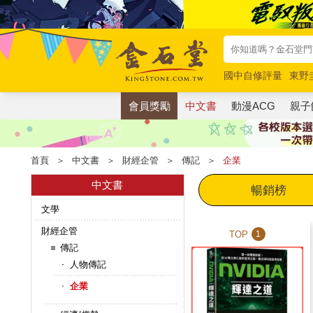
國中自修評量
東野
唯紅花綻放
奧德賽
會員獎勵
中文書
動漫ACG
親子
首頁
＞
中文書
＞
財經企管
＞
傳記
＞
企業
中文書
暢銷榜
文學
財經企管
TOP
1
傳記
人物傳記
企業