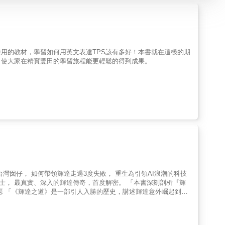
使用的教材，學習如何用英文表達TPS該有多好！本書就在這樣的期
，使大家在精實豐田的學習旅程能更輕鬆的得到成果。
瑟 「《輝達之道》是一部引人入勝的歷史，講述輝達意外崛起到立
．米勒 《輝達之道》講述了晶片設計巨頭
2024年成為全球最有價值的公司之一，市值3.5兆美元（繼蘋果後第二家市值
EO黃仁勳所帶領的企業文化，如何推動本世紀最驚人的成功―― 【這樣的