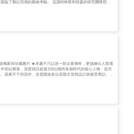
考驗。 這讓柯林斯和韓森的研究團隊想
導致企業走向截然不同的命運？於是他們展開九年研究，過濾了兩萬
、卻節節敗退的對照公司比較。進而發現，十倍勝企業的成功並非做
將
解析了「運氣」扮演的角色，歸納出十倍勝企業的成功要訣，而這些
目標。柯林斯將領導人這種狂熱的紀律形容為「二十哩行軍」。 ●
擁有最厲害的創意，而是弄清楚在實務上怎麼做才行得通，而且要做
「先設子彈，再設砲彈」，即一開始先發射子彈，弄清楚怎麼做才能
明確，有條理、有
堅忍自持的態度，泰然接受無法控制的情況，盡最大努力掌握自己可
60張獨家與珍藏圖片 ★本書不只記述一部企業傳奇，更描繪出人類溝
半世紀興衰，深度採訪超過150位橫跨各個時代的核心人物：從共
透過「二十哩行軍」、「先設子彈，再設砲彈」、「超越死亡線」和
夫。蘋果不干預寫作，首度開放多位高階主管與設計師接受專訪。波
創業，演變成觸及全球超過22億人的商業帝國。半個世紀，蘋果
卻能「定義世界」？本書完整呈現賈伯斯「追求極致」的靈魂，與庫
Phone與App Store等劃時代產品，更在於有勇氣面對失敗，
科技如何釋放每個人內在的創造能量，讓改變世界不再是少數人的特
的真相：蘋果從車庫誕生？沃茲尼克其實是在惠普的辦公桌上設計出
其實有第三位創辦人。他在公司成立第十二天，用800美元賣掉了
敗：那台被全世界嘲笑的牛頓掌上型電腦，最終失敗收場。但它押注
94年，蘋果就推出了世界第一台消費級彩色數位相機。這件事，幾
交會點，改寫人類生活型態：－技術直覺：從圖形介面到多點觸控，
產品的養分。－跨界革命：橫跨電信、金融、醫療與晶片的連鎖重
聯名支持#創新夥伴 #成就不凡