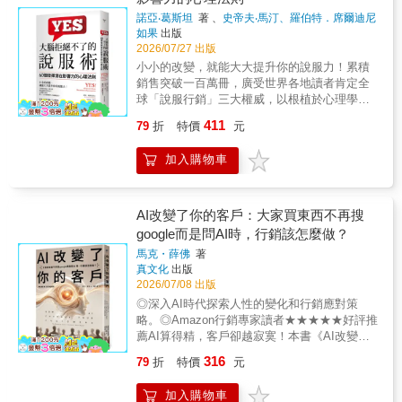
典及最新理論， 徹底了解讓能見度提升、商品
券。 這就是多巴胺的「無魚，蝦也好」的運作
vs. 操作力-真正高效的服務策略（如何讓客戶
大熱賣的不二法門！ 什麼人適合這本書： ☑剛
諾亞‧葛斯坦
著 、
史帝夫‧馬汀、羅伯特．席爾迪尼
機制， 會讓我們快速接受另一個選擇， 以填補
「願意靠近你」）o為什麼有些服務人員「話還
博士
著
如果
出版
出社會、對各種專有名詞霧煞煞的「行銷小
失落（沒有你適合的尺寸、這期沒中下期就會
沒說完」就已經贏了？（高效好感的關鍵）
2026/07/27 出版
白」 ☑想提高品牌和商品熱度的「社群經營
中） 帶來的空虛與失控感。 買多、買貴，不需
o「服務的本質」不是讓人滿意，而是讓人「感
者」和「創業者」 ☑希望多了解數位轉型的可
小小的改變，就能大大提升你的說服力！累積
要還是照買？一切都是因為多巴胺。 廠商會用
受到」並持續續約當你連金字塔頂端的服務對
能性 ☑想快速攝取行銷靈感 經典潮流概念一次
銷售突破一百萬冊，廣受世界各地讀者肯定全
哪些方法刺激消費者腦中的多巴胺？讓我們覺
象都能搞定，不論你銷售的產品是什麼、在職
懂： ☑與行銷息息相關的4P與4C有何不同？
球「說服行銷」三大權威，以根植於心理學的
得 「錢沒有消失，只是換成我喜歡的樣子」。
場應對的對象是誰、生活中面對各種腳色，人
☑數位時代的最新行為模式AISARE ☑網路行
科學方法，告訴你凌駕所有商業法則的實用技
和事都能輕鬆掌握。
411
79
折
特價
元
銷不可或缺的SEO策略 定位自己和了解顧客：
巧！‧說話時用哪個字眼，可以讓人們對你說
☑選擇競爭激烈的市場？還是不激烈的市場？
「YES」的可能性大幅提高？‧為什麼身為第二
加入購物車
☑五種提高「顧客滿意度」的方法？ ☑如何將
名卻比當第三名更糟糕，我們可以從中得到什
潛在顧客變成回頭客？ 向其他成功案例學習：
麼行銷啟示呢？‧哪一樣辦公室用品能讓你的影
☑以藍海策略大獲全勝的Netflix ☑影音市場上
響力深具「黏著力」？不論是賣產品、做行
的最大贏家YouTube ☑LINE以多功能服務來爭
銷，還是說服同事與客戶，本書將告訴你讓人
AI改變了你的客戶：大家買東西不再搜
取顧客的免費策略
「心甘情願買單」的關鍵祕密。 我們每天都在
google而是問AI時，行銷該怎麼做？
試著說服他人接受自己的想法、答應自己的請
馬克・薛佛
著
求。但究竟該怎麼做，才能讓對方心甘情願地
真文化
出版
說「YES」？本書集結數十年說服心理學的研
2026/07/08 出版
究成果，揭露一系列實用且出乎意料的說服技
◎深入AI時代探索人性的變化和行銷應對策
巧，幫助你在各種情境中提升影響力，讓說服
略。◎Amazon行銷專家讀者★★★★★好評推
更有效。你將學會涵蓋科學研究成果和心理學
薦AI算得精，客戶卻越寂寞！本書《AI改變了
的說服祕訣‧如何用簡單的提問，贏得他人對你
你的客戶》點破關鍵：自動化時代，你「不完
的支持？‧讓顧客感覺不方便，反而會讓他們更
316
79
折
特價
元
美的真誠」最值錢。把AI當助理，用調皮幽默
願意買單？‧說話時用哪個字眼，可以大大提高
與同理心緊抓客戶，成為無可取代的贏
說服對方的機率？‧主動說出哪些缺點，更能增
加入購物車
家！ ——王東明 企業輔