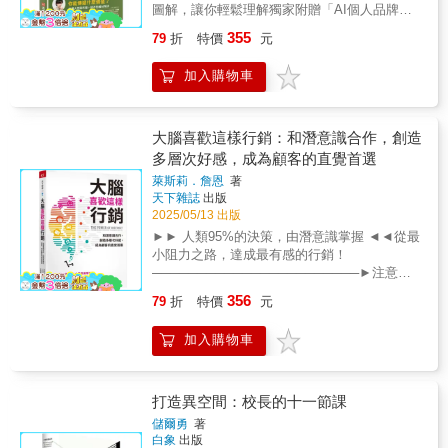
品價格、產品愈賣但企業愈沒競爭力在這本全
中，麥克拉倫以無可辯駁的實例證明，經常性
圖解，讓你輕鬆理解獨家附贈「AI個人品牌工
科技 總經理👉 陳麗琇（Elly Chen） 台灣最
40項銷售祕技，不論是從「如何把握流行趨勢
方位的產品訂價實務書籍中，包含所有與價格
收入是穩定與成長的基石。他的方法不只在於
具包」 你也有這些掙扎嗎？ＡＩ來襲，對未來
大敏捷線上讀書會 台灣敏捷部落（TAT）社長
轉化為商機」的起步思維，到開店後的「集客
355
79
折
特價
元
相關的必要知識，包括： 洞悉消費者心態，
創造收入，更在於建立忠誠、高參與度的社
感到迷茫，很怕哪天會被淘汰？想做個人品牌
👉 葉素秋（Cellina Yeh） 台灣輝瑞大藥廠
技巧」、「定價心理學」、「成本控管」與
訂出最大獲利的價格 高價、低價與奢侈品的
群，把顧客變成終身擁護者。」——彼得．強
經營，但不知道怎麼做出差異化？不想「只是
總裁👉 葉維銓（Jim Yeh） 考試院公務人員
「網路行銷操作」等等，一步步帶你打造穩
加入購物車
成功關鍵，找出產品的價格策略 根據時間、
斯頓（Peter Johnston, PJ），「珀賽芬投資」
做興趣」，卻又不知道如何內容變現？ 別再憑
保障暨培訓委員會 常務副主委（退休） 👉 黎
健、長久的品牌根基。有了明確目標與實戰工
地點等不同特性區隔市場的價格差異化技巧
（Persephone Investments）創辦人「在我的
直覺硬闖，你需要一套走得通的方法。人生定
振宜（Chyi Li） 中國百事可樂 董事長（以
具，你不只能避開創業地雷，更能穩紮穩打地
大數據的問題與可能產生的商機 吸脂策略、
圈子裡，史都．麥克拉倫就是會員經營大師
位 → 內容策略 → 品牌建立 → 商業模型 作者
上依姓氏筆劃排序）
邁向成功。「想透過小型商業創業、獨立開
滲透策略、免費增值、顧客導向訂價等新型態
——這是有原因的。我用他的教學創建了分別
曾被貼上「沒用」的標籤，一度相信自己這輩
大腦喜歡這樣行銷：和潛意識合作，創造
業？」「想借鑒成功企業的經營視角，提升現
訂價策略 碰到價格戰時如何因應隱形冠軍企
高低價位的會員計畫，全年都有穩定收入。不
子只能平庸，直到婚變後，從０開始學習商
多層次好感，成為顧客的直覺首選
有工作？」「好奇為何手搖飲店、街頭小酒吧
業的經理人因為善於主導訂價，所以產品價格
論你是新手還是想擴大規模，這本書都能成為
業、畫圖寫文、經營自媒體，她才終於發現：
都能穩定獲利？」這本書將告訴你開店╱創業
萊斯莉．詹恩
著
往往比市場價格高出10%至15%，報酬率也比
你實現目標的地圖。」——希格倫．古約恩斯
「不是我沒用，是以前從來沒想過，要向世界
成功的所有訣竅和眉角！搭配漫畫和圖解深入
天下雜誌
出版
同業平均高出2.4%。只有將訂價當作重要的行
多蒂爾（Sigrun Gudjonsdottir），線上事業顧
證明自己的能力。」閱讀幫助她獲得知識與力
剖析大家日常生活範圍內的商業獲利模式！是
2025/05/13 出版
銷策略，才能跳脫競爭思維，在快速變化的市
問與國際講師
量，現在她將四年經驗＋數十萬學費才獲得的
創業的入門指南，每種商業模式都以易於理解
►► 人類95%的決策，由潛意識掌握 ◄◄從最
場中屹立不搖。訂價是價值的分配，是經理人
體悟，濃縮成一本心法與工具兼備的書籍，帶
的方式進行了解釋。由見識過無數企業運作的
小阻力之路，達成最有感的行銷！
創造長期績效的重要工具。西蒙的訂價策略顧
你一起為自己建立影響力、告訴世界你是
王牌稅務專家，親自解析「獲利機制」！一本
───────────────────────►注意力
問公司在全球有34個據點，參與醫療保健、汽
誰！ 你可以在這本書裡學到：🡺４大心態校正×
濃縮成功祕訣的書籍！
稀缺的時代，如何脫穎而出？►預算有限，如
車、電信、消費產品、服務業、網路和工業產
６ 步驟釐清目標🡺６堂品牌基礎打造出你的獨
356
79
折
特價
元
何達成高CP值的行銷？►如何因應分眾又變化
品等行業的訂價策略。不論是製造業還是服務
特印象🡺圖解５個內容變現必備的商業認知🡺給
快速的社群媒體？►特價、贈品效果短，有沒
業、實體產品還是虛擬產品、B2B還是B2C，
予４種價值，讓自己值得被追蹤🡺AI 品牌工具
加入購物車
有更長效的方法？
不論是經理人、行銷人或創業者，都可以在書
包（任務導向GPTs×４） 你不一定要紅，但要
───────────────────────順著大腦
中找到必須要了解的訂價解答！此為2018年出
讓對的人看見你不是每個人都適合當網紅，但
特性，讓顧客自然喜歡！「直覺行銷先驅」萊
版之《精準訂價》內容校潤版重量推薦「在
每個人都值得擁有被看見的機會。只要用對方
斯莉．詹恩領先業界，創立第一間採用行為科
打造異空間：校長的十一節課
訂價的實務問題上，這是我知道最能幫助你擴
法，就能讓你的價值出現在對的人眼前。打造
學的品牌顧問公司；30年來，她協助百事可
大思考的書。」——菲利浦．科特勒（Philip
個人品牌，不是為了迎合大眾，而是為了在資
儲爾勇
著
樂、安泰人壽、麥當勞和多家《Fortune》500
Kotler）美國西北大學凱洛格管理學院莊臣國際
白象
出版
訊爆炸的AI時代，讓真正需要你的人，精準找