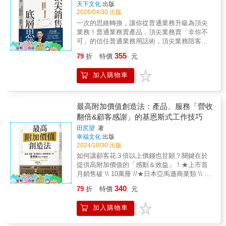
天下文化
出版
2026/04/30 出版
一次的思維轉換，讓你從普通業務升級為頂尖
業務！普通業務賣產品，頂尖業務賣「非你不
可」的信任普通業務用話術，頂尖業務陪客戶
一起解決問題普通業務靠壓低價格，頂尖業務
355
79
折
特價
元
靠可以被客戶量化與驗收的價值普通業務求成
交一次，頂尖業務求長期穩定的合作關係前全
加入購物車
球知名外商總經理范永銀曾和逾百家上市櫃公
司合作，擔任科睿唯安大中華區總經理期間，
團隊的客戶滿意度為全球最高，指導過的業務
都成為各大產業經理人，被譽為「業務最重要
最高附加價值創造法：產品、服務「營收
的伯樂」。在本書中，范大濃縮25年第一線銷
翻倍&顧客感謝」的基恩斯式工作技巧
售經驗，提供有系統、可執行、能複製的具體
田尻望
著
方法，帶你打造「破框、擴圈」的超級業務
幸福文化
出版
力，讓你不再苦等客戶消息，從現在開始主導
2024/10/30 出版
成交！．量化、升高客戶的痛點，讓模糊的問
如何讓顧客花３倍以上價錢也甘願？關鍵在於
題轉變為迫切的需求。．你不必全能，但至少
提供高附加價值的「感動＆效益」！★上市首
要有一項別人無法抄襲與複製的能力。．引導
月銷售破 \\ 10萬冊 //★日本亞馬遜商業類 \\ 第
決策者的思路，把自己的規格寫進客戶的決策
1名 //★日本書摘供應商「flier」30、50世代讀
標準。．真正的合作，往往不在會議室，而是
340
79
折
特價
元
者 \\ 第1名 // 世界級企業──基恩斯
在餐桌上談成的。．當客戶說沒預算，你就要
（KEYENCE）出身的作者，彙整出基恩斯式
馬上想到可以從哪裡幫他找資源。．面對簽約
加入購物車
關鍵技巧，適用所有工作人。精準抓住客戶潛
的最後一哩路，要能讓關鍵決策者點頭，當場
在需求，創造出帶來獲利翻倍的產品或服
完成成交。．別把自己當成來拜託客戶的人，