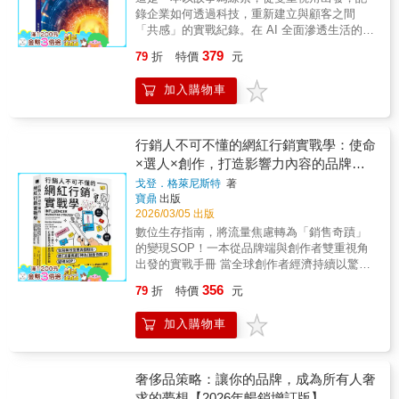
600多個品牌，首次公開命名與品牌打造的核心
所生產的「信任」，也因此變得史無前例的昂
個人品牌，這本書都將陪你在混亂中找回定
錄企業如何透過科技，重新建立與顧客之間
思維。2️.「品牌＝世界觀」的全新觀點品牌不
貴。 ▪ 信任，是演算法無法取代的價值核心AI
位，在競爭中站穩價值，為你的名字，留下真
「共感」的實戰紀錄。在 AI 全面滲透生活的今
只是商品，而是一個讓人信仰、共鳴、願意追
造成內容氾濫，流量紅利已逝，在這個真假難
正值得被記住的位置。【本書特色】你不是不
日，「共感」是品牌進入消費者生活的關鍵，
隨的世界。作者以哲學與語言的角度，揭示品
辨的時代，信任是是最底層的資產。AI可以模
379
79
折
特價
元
會做行銷，而是一直在做「差不多的選擇」。
而行銷科技則是驅動「共感」的角色 。透過由
牌如何成為一種文化力量。3.真實案例解析品
仿技能，但它無法模仿人心。在演算法統治的
無論你是創業者、行銷人、企業主，或是希望
內而外的數位轉型與持續進化，企業才能將技
牌魅力從樂高、哈雷到路易威登，深入剖析品
世界，人與人之間的「信任」連結，是最後、
加入購物車
經營個人品牌的專業人士，書中清晰可行的方
術佈局轉化為市場端可感知的溫暖服務 。無論
牌如何創造「故事感」與「歸屬感」，累積忠
也是最強大的護城河。 ▪ 信任的價值，在AI時
法將幫助你：✓ 快速突圍，找到品牌成長的正
是經營者或個人，都能從這 23 個現在進行式的
實粉絲與持久影響力。【推薦人】丁菱娟｜影
代將被推到最高在這個AI試圖將一切都變得廉
確方向✓ 累積鐵粉，建立品牌的長期護城河✓
案例中，獲取具備實務價值的參考內容 。品牌
響力品牌學院創辦人亨利溫｜自媒體品牌教練
價、高效、標準化的時代，唯一真正稀缺的，
創造價值，讓顧客主動「指名」找你★本書的5
故事篇｜數位轉型的第一現場在數位轉型的第
行銷人不可不懂的網紅行銷實戰學：使命
愛瑞克｜《命定之書》作者、TMBA共同創辦
是那些無法被量化的「真人經驗」、那些透過
大特色~特色1｜不是教行銷，而是重建決策邏
一現場，看見品牌如何重塑自己。來自餐飲、
×選人×創作，打造影響力內容的品牌行
人解世博｜行銷表達技術專家/超業級講
長期分享所建立的「信任」。AI把內容的價格
輯讓你知道什麼該做、什麼不該做。特色2｜提
零售、製造、平台等產業的真實案例，沒有標
師/Podcast《銷幫》幫主劉奕酉｜鉑澈行銷顧
打到零，但信任的價值，將被推到最高。▪ 懂得
銷
戈登．格萊尼斯特
著
出「360品牌定位系統」讓品牌不再只是口號，
準解法，只有貼近現實的選擇。在資源有限、
問策略長鄭緯筌｜《經濟日報》數位行銷專欄
指揮AI的人，才是真正的贏家AI可以計算出最
寶鼎
出版
而是可執行的系統。特色3｜升級STP：用「生
環境劇變的壓力下，從紙本走向數據，從流程
作家
優解，但它無法承擔選擇的重量。AI可以連接
2026/03/05 出版
命階段 × 情境」看需求從「什麼時候、為什麼
優化走向顧客價值，用科技擴大品牌的溫度與
全世界的數據，但它無法連接靈魂。AI負責產
數位生存指南，將流量焦慮轉為「銷售奇蹟」
會買」精準找消費者。特色4｜實戰累積，現學
信任。這不是一本教科書，而是而是一本讓你
出，人類負責信任。懂得駕馭AI與人性溫度之
的變現SOP！一本從品牌端與創作者雙重視角
現用！不是紙上談兵，而是決策現場的整理。
如親臨實境的實戰分享。科技實戰篇｜AI 行銷
人，才是未來的贏家。 本書集結作者20多年在
出發的實戰手冊 當全球創作者經濟持續以驚人
特色5｜建立品牌宇宙觀的地圖從策略到執行，
武功秘笈你將看見，十四位 AI 行銷科技專家如
零售、電商、數據與顧問領域的實戰經驗，以
速度爆發，品牌若不懂「網紅行銷」，就等於
讓「想法 → 行動」一路完勝。
何在數位轉型現場，陪伴品牌走過學習、文化
356
79
折
特價
元
及對AI衝擊的第一手觀察，從全球趨勢、產業
放棄被看見的機會。但為什麼有的品牌能透過
與決策的真實挑戰。他們用數據理解顧客、用
轉變、技術與商業模式革新開始解析，是首次
網紅引爆聲量、締造業績高峰，有的卻只換來
科技優化體驗。這些不是炫技的展示，而是一
加入購物車
囊括其創業實戰經驗、企業管理心法，以及趨
幾篇漂亮卻無轉換的貼文？讓網紅行銷專家戈
套套在第一線淬鍊出的「武功秘笈」。
勢洞察觀點的系統之作。 儘管AI正在重塑我們
登‧格萊尼斯特（Gordon Glenister）告訴你答
理解世界的方式，悄悄改變我們做決策的方
案。停止盲目燒錢！立即解鎖「會賣」的網紅
式，但作者發現，無論技術如何更迭，商業的
行銷金鑰！ 作者戈登以十多年國際品牌合作經
奢侈品策略：讓你的品牌，成為所有人奢
底層邏輯始終指向人心。掌握「信任效應」，
驗，將第一線的實戰心法整理成一套清晰的行
求的夢想【2026年暢銷增訂版】