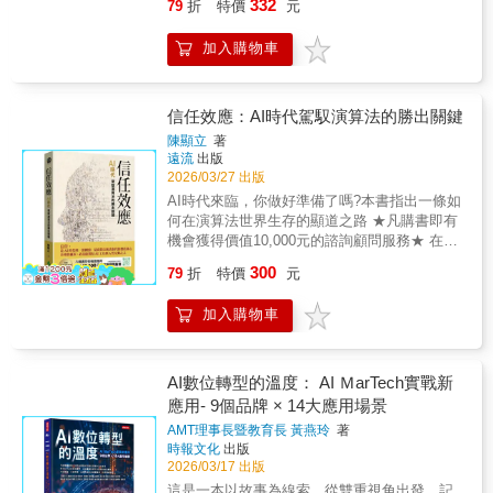
則」，但在社群時代，這還不夠。作者閔恩貞
332
79
折
特價
元
化創造前所未有的品牌參與感，透過這些案
楊倩琳跨界好評強推！★首度公開！一支千萬
指出，品牌必須進一步演化為「Who」，將品
例，讀者將看見品牌如何設計每一次「不經意
流量影片的祕密全台唯一！創造2個200萬頻道
牌視為一個有血有肉、擁有獨特世界觀的「人
加入購物車
的選擇」。 本書用心理學拆解品牌與人心的互
的Youtuber Andy老師│王崇睿 專文推薦 在人
格體」。 成功的品牌不只是「賣東西」，而是
動機制，結合實戰案例，教你理解感官刺激、
人都能發聲、卻越來越難被記住的時代，「品
創造一個獨特的視角，定義問題並邀請消費者
情感聯結、社群擴散與 AI 演算法等行銷策略。
牌」早已不只是企業的專利，而是每一個想在
成為「改變世界的夥伴」。世界觀，是品牌在
讓品牌在這個感官過載與 AI 崛起的時代，用更
市場上留下名字的人，必須面對的核心課題。
信任效應：AI時代駕馭演算法的勝出關鍵
飽和市場中生存的唯一解方。30年實戰心法，
多方式創造被理解與被記住的可能性！│產官學
本書不是教你怎麼包裝自己，而是帶你回到更
揭開頂尖品牌的「圈粉」底層邏輯 本書不談空
陳顯立
著
媒界一致強烈推薦│ 電通行銷傳播集團策略創
根本的問題：你的價值是什麼？市場為什麼非
遠流
出版
泛的理論，作者從經手超過600個品牌專案的實
新長 邵懿文前匯豐銀行副總裁 陳景堯考試院副
你不可？ 作者以超過十五年的第一線實戰經
2026/03/27 出版
戰經驗中，提煉出「品牌世界觀建構法則」。
院長 許舒翔經濟部政務次長 何晉滄國立中正大
驗，橫跨新創品牌、臺灣中小企業到跨國集團
從如何像BTS（防彈少年團）一樣傳遞真誠訊
AI時代來臨，你做好準備了嗎?本書指出一條如
學行銷與數位分析研究所教授 莊世杰時報文化
顧問現場，淬鍊出一套可被理解、可被執行、
息，到如何像世界級戶外品牌Patagonia一樣堅
何在演算法世界生存的顯道之路 ★凡購書即有
出版公司董事長 趙政岷
也可被傳承的「360 品牌定位系統」，幫助品
持環境保護的哲學，書中透過豐富的案例，一
機會獲得價值10,000元的諮詢顧問服務★ 在AI
牌主理人不再憑感覺決策，而是建立共同語
步步教你為品牌注入靈魂。本書將帶你掌握․如
可複製一切內容與功能的時代，信任，是最後
300
言，讓團隊能對齊方向、持續前進。 書中從
79
折
特價
元
何從「產品思維」進化為「世界觀思維」․如何
的稀缺品，也是人類在演算法統治的世界
品牌定位的根本思維出發，拆解為何多數品牌
打造具有魅力的品牌人格（Who）․如何讓顧客
中， 最後、最強
最終陷入價格競爭、溝通失焦與內部失速；同
加入購物車
成為粉絲，進而成為「共同體」․如何建立無法
大的護城河 AI浪潮席捲而來，我們正處於一個
時提出全新 STP視角，從「生命階段×情境」
被複製的品牌護城河 這不只是一本品牌書，而
新舊秩序交替的裂縫中。生成式AI在網路上產
重新理解消費者需求，讓品牌不再對著錯的人
是一套重新定義品牌的思考方式。無論你是企
出的文字量，已經超過了人類過去幾千年累積
說對的話。透過大量真實案例與實務推演，本
業經營者、行銷企劃、社群小編，或是正在經
的總和。 當人人都能用AI生成內容、內容的生
AI數位轉型的溫度： AI ＭarTech實戰新
書一步步帶你看懂：品牌如何從差不多，走向
營個人品牌的創作者，都將是你打造「不可取
產成本趨近於零時，此刻最昂貴的資產，變成
應用- 9個品牌 × 14大應用場景
非你不可；如何從一次成交，累積長期信任；
代品牌」、建立強大護城河的必備戰略指南。
了人與人之間的「信任」。 ▪ 信任，是AI時代
又如何在市場變動與科技浪潮中，為品牌預先
AMT理事長暨教育長 黃燕玲
著
【本書特色】1.全球頂尖品牌顧問的實戰心法
唯一的剛需AI可以模擬語氣，但無法模擬承
時報文化
出版
鋪設第二條成長曲線。 這不是一本只談行銷
作者30年從業經驗，操刀過 KANU咖啡、正官
諾；AI可以計算風險，但無法承擔責任。AI讓
2026/03/17 出版
技巧的書，而是一張幫助你建立品牌宇宙觀的
庄Good Base人蔘石榴飲、現代 KONA汽車等
內容的生產變得史無前例的容易，但無法由AI
地圖。 無論你正在創業、經營企業，或打造
這是一本以故事為線索，從雙重視角出發，記