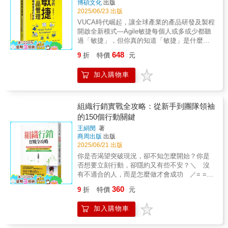
（Bari Baumgardner），SAGE活動管理公司
博碩文化
出版
緊盯Google搜尋控制台⋯⋯結果銷售狀況或數
創辦人「史都．麥克拉倫有真材實料，我在
2025/06/23 出版
據仍然慘澹淒涼!!本書作者也曾走過內容經營的
Membership.io與他同事時，親眼見證他在會員
VUCA時代崛起，讓全球產業的產品研發及製程
低谷期，直到他轉而追問一個最本質的問題：
領域的深厚專業。他的見解實用、有力又具行
開啟全新模式—Agile敏捷每個人或多或少都聽
「人類的慾望，到底從哪裡來？」結合達爾文
動性，若你真心想要成長，麥克拉倫一定是你
過「敏捷」，但你真的知道「敏捷」是什麼
進化論與心理學、認知科學等最新學說，發展
想要的領航人。」——丹．馬泰爾（Dan
嗎？數位科技時代來臨，各個企業在變化快
出一套嶄新行銷理論──【進化論行銷學】，設
648
9
折
特價
元
Martell），《華爾街日報》暢銷書《買回你的
速、競爭激烈的市場當中，無不努力爭取一席
計5大任務＋62種技法，從拆解觀念到實際運
時間》（Buy Back Your Time）作者「史都．
之地，而著重於迭代、溝通與客戶需求的「敏
用，不藏私大公開！在資訊爆炸、注意力被無
麥克拉倫是會員計畫的天才。他懂得如何讓你
加入購物車
捷式開發」，賦予企業在產品開發上更靈活、
限稀釋的時代，不缺內容與行銷工具，缺的是
相信自己的事業、說服你採取行動，並教你打
更有彈性，也更具競爭力，早已成為業界最火
「對人心運作方式的真正理解」。每一個消費
造長久運行的事業。如果你因為恐懼而裹足不
紅的關鍵字，也是企業極力追求的轉型目標！
行為背後，其實都有一個深層的動機驅動，掌
前，麥克拉倫就是能幫你突破的人。」——珍
台灣不少企業也跟上這股浪潮，但導入後卻發
組織行銷實戰全攻略：從新手到團隊領袖
握脈絡，你的產品就不只是商品，而是讓人願
妮佛．奧爾伍德（Jennifer Allwood），基督徒
現因文化和做事思維的差異，讓敏捷開發的成
的150個行動關鍵
意主動選擇的「解決方案」！不論你是⋯⋯．
女性的商業教練、《恐懼不再是你的老闆》
效備受質疑，如開發的產品不被市場所認可。
想透過副業獲得穩定收入．想開發全新商品．
王絹閔
著
（Fear Is Not the Boss of You）作者「史都．
原因是台灣的產品負責人（Product Owner,
想在目前的職場提升業績．想在社群平台上一
商周出版
出版
麥克拉倫教企業家如何打造強大、獲利且有使
PO）往往肩負開發及行銷賣座之責。這意味
舉爆紅只要你渴望「靠自己的力量影響他
2025/06/21 出版
命感的事業。如果你準備好透過連結與服務重
著，PO想要打造叫好又叫座的產品，就需要擁
人」，《進化論行銷學：精準命中人類八大本
你是否渴望突破現況，卻不知怎麼開始？你是
新定義財富，麥克拉倫關於會員經營的見解將
有敏捷開發與市場行銷的專業能力。因此，符
能，打造讓人無法抗拒的商品服務》都能助你
否想要立刻行動，卻隱約又有些不安？＼ 沒
為你帶來轉型之路。」——帕特里斯．華盛頓
合台灣產業的PO經典《成功的敏捷產品管理—
一臂之力！
有不適合的人，而是怎麼做才會成功 ／= = =
（Patrice Washington），「再定義財富研究
打造暢銷產品的祕訣》就此誕生，期盼它成為
= = = = = = = = = = = = =30年組織行銷經驗完
院」（Institute for Redefining Wealth）創辦人
PO界的維基百科，在PO失去方向時，為你指
360
9
折
特價
元
整彙總學習成功者的觀念與方法，讓機會掌握
「我們從史都．麥克拉倫那裡學到的東西徹底
出一條明確的道路。「敏捷+行銷」迸出新火花
在自己手上= = = = = = = = = = = = = = = =剛
改變了人生。多虧他的教導，我們從一開始就
新世代PO必修課本書從「如何成為一位成功的
加入購物車
踏入組織行銷領域，你可能充滿熱情，也同時
正確地建立了會員網站，如今社群蓬勃發展，
PO」作為出發點，如同新手PO的教戰手冊，
充滿困惑。怎麼邀約才不會被拒絕？朋友排斥
擁有數千名會員，並且建立了穩定的經常性收
帶領讀者解析全球頂尖的PO代表人物，一窺他