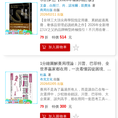
我們就不再是那個在洪流中掙扎的求生者，而
銷 SOP：使命（Mission）× 選人（Match）×
文森．白斯汀、尚．諾埃爾．凱費洛
著
是那個能駕馭潮水、乘風破浪的領航者。
創作（Make）。這是一本從品牌端與創作者雙
商周出版
出版
重視角出發的實戰手冊，教你如何：1.釐清
2026/02/11 出版
「使命」：確定你的行銷活動不是一次性曝
【全球三大頂尖商學院指定用書、累銷超過萬
光，而是能帶來如「提高銷售業績」、「開發
冊，奢侈品管理必讀經典之作】2026年全新增
潛在客戶」或「強化品牌形象」的真正業務成
訂LV之父的品牌轉型終極指引！不只用在奢侈
果。2.鎖定「對的人」：擺脫粉絲數迷思！學
品，更讓你的商品成為同業中的奢侈品，揭開
會運用數據分析和趨勢洞察，精準挑選出對你
514
79
折
特價
元
全球奢侈品產業數百年的管理秘密，從高科技
的目標客群具有最高「情感連結」和「信任
到醫療保健產業都適用，一擊中的品牌策略！
度」的奈米或微型網紅。3.共創「神級內
加入購物車
奢侈品的最高價值，在於應允了人們對永垂不
容」：將內容控制權交給網紅，賦予他們創作
朽的渴望。不輕易順從市場，才能打造承載無
自由，因為他們最懂粉絲想要什麼。共創出在
限夢想的品牌！▍拋開「產品定位」，奢侈品
TikTok、YouTube、IG上病毒式傳播的高互動
不能和其他品牌比較▍奢侈品並非完美無瑕，
1分鐘圖解賽局理論：川普、巴菲特、全
影片和故事。能力清單立即升級 書中從策略制
缺陷反而會成為一種魅力▍不要迎合消費者▍
世界贏家都在用，一次看懂囚徒困境、納
定到執行追蹤，完整拆解網紅行銷的操作流
不回應成長的需求，讓稀有性提高本身的價值
程，無論你是企業主、行銷主管、品牌經理、
許均衡、飢餓行銷、破窗效應、沉沒成
杜贏
著
▍廣告的目的不是促銷，而是維持品牌神話▍
社群企劃，或是正尋找合作機會的創作者，都
布克文化
出版
本，掌握人性心理的55個博弈思維
不在廣告中讓明星光環壓過品牌▍奢侈品一定
能立即獲得以下高價值技能：1.轉單加速器：
2026/02/05 出版
要在原產地製造，文化歷史是其夢想的根源奢
告別無效流量！設定KPI與ROI，運用促銷碼和
賽局不是為了贏過所有人，而是讓自己在每一
侈品品牌的管理法則，締造了全球2000億歐元
追蹤連結，精確衡量「點讚」、「分享」背後
次選擇中，少犯致命錯誤。川普、巴菲特、大
的亮眼產值，這些策略不僅適用於奢侈品產
隱藏的真實銷售額和顧客終身價值。2.數據反
企業家、談判高手，都在用同一套思考工具──
業，更是傳統加工產業重塑品牌、創新翻身的
欺詐：學習偵測「假粉絲」和「灌水互動」的
賽局理論。賽局沒有永遠的贏家，但是懂賽局
關鍵機會。兩位奢侈品界教父，與亞洲品牌領
300
79
折
特價
元
警訊，確保你的每一筆行銷預算都投入在真實
的人，很少輸得太慘。你是否遇過這些情境：
袖教育第一人白婷，打造第一本全面剖析奢侈
又活躍的受眾身上。3.高效談判術：撰寫出讓
為什麼大家都很精明，結果卻兩敗俱傷？明明
品策略的權威之作！渴望推薦——白 婷（國
加入購物車
創作者主動想合作的簡報和提案，掌握報酬、
想合作，最後卻變成惡性競爭？該堅持？該退