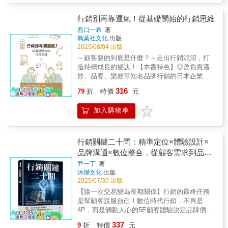
時間內取得了驚人的成就，我相信這套『簡煉
人快速啟動的心法書。
「階段」、「里程碑」和「行動項目」，引導
控制！本書作者丁菱娟，擁有30年實戰經驗，
營銷學』能夠幫助創業者們取得成功！」——
會員逐步取得成果。成功的導入體驗對會員留
她是公關教母，也是CEO的溝通導師。她看過
行銷別再靠運氣！從基礎開始的行銷思維
Samson Yip，Master Wise創辦人「在我38年
存非常重要。4. 會員變現：討論如何打造「無
無數企業與個人在舞台上綻放，也為不懂經營
教學經驗中，大部份都是做線下教學，自從找
西口一希
著
法拒絕的提案」，包含吸引人的「鉤子」和策
關係、打造形象的「隱形冠軍」而惋惜。她致
了Nic & April兩位後，成績一直向上飆升。我絕
楓葉社文化
出版
略性定價。常見定價模式包括月費和年費，建
力推廣品牌公關的正確理念，從大企業、創業
2025/08/04 出版
對欣賞Nic天生這樣強的營銷能力！如果你是打
議新手從較低價格開始。有效的銷售文案應創
家到自媒體，幫助每一位工作人掌握公關的關
算做好網上營銷或者做好網上收生，不用問
～顧客要的到底是什麼？～走出行銷泥沼，打
造「現在」與「未來」的對比。銷售頁面需回
鍵心法，建立好形象、提升競爭力。丁菱娟解
了，找Nic就對！」——Yesir鄭海名
造持續成長的祕訣！【本書特色】◎曾負責潘
答七個關鍵問題。提到兩種行銷計畫：開放式
密，品牌×公關×溝通方程式，助你放大影響
婷、品客、樂敦等知名品牌行銷的日本企業
與封閉式，以及成功上線的五個階段：連結、
力！✔說好故事：架構「主要訊息」，設計標
家，現身說法！◎從基本觀念開始，找到行銷
認知、渴望、購買、驚喜。並分享不同的推出
316
題語言，開口就是金句✔建立好感：四個一致
79
折
特價
元
訣竅，掌握商業原則。◎透過範例解說、系統
風格和推廣策略。5. 留住會員：強調提升留存
性原則，從訊息、風格、行動到價值，打造品
性解析，輕鬆理解觀念、學習應用。關於行銷
率的重要性，即使只提高1%也能顯著增加利
牌印象✔關係經營：了解你的「利益關係
加入購物車
的說法百百種，到底哪一種才能少走彎路，哪
潤。關鍵在於促進內容使用和社群參與度。提
人」，建立信任、讓人主動分享你的好真正的
一種才適合現況？在看過各式各樣的行銷知識
供內容策略（如快速成果、儀式性內容、內容
公關，是一門關於「信任管理」的專業，是讓
後，又有哪些真正內化成了自己的能力呢？本
方便取得、讓會員參與創造）、溝通策略（如
理念、行動與話語產生一致性的能力，助你
書以「顧客」為出發點，帶領讀者回到商業的
行銷關鍵二十問：精準定位×體驗設計×
自動回覆信、創意形式）、定價策略（如策略
「被看見」，還能「被理解」。好評推薦王馥
本質──創造對顧客有意義的價值，並將這項核
品牌溝通×數位整合，從顧客需求到品牌
性調漲價格）和社群策略（如社群儀式、歡迎
蓓 電通集團永續顧問長 郝旭烈 郝聲音Podcast
心觀念貫穿於產品設計、品牌管理、溝通策略
信任，打造以人為本的行銷系統
小組、參與積分、責任夥伴、會員名錄、會員
主持人 陳修平 ShiFu師父創辦人 黃麗燕 WAVE
尹一丁
著
等內容中。✦假設自己是顧客？✦試著將自己想
聚光燈、分享成就、年度頒獎典禮）來提高留
沐燁文化
出版
中小企業CEO品牌／領導學創辦人 （依姓氏筆
像成產品的受眾，當面對商品時，與自己相同
2025/07/30 出版
存率。管理會員規模成長需要將社群成長分為
畫排序）＊此版為2020年出版《影響有影響力
的顧客會有什麼樣的感受？商品之於潛在顧客
不同階段（唯一領袖、志工團隊、招聘社群經
的人》之增訂版
【讓一次交易變為長期關係】行銷的最終任務
具備什麼利益與獨特性？當設身處地思考過
理），並建立明確的規則和指引。最終目標是
是幫顧客說服自己！數位時代行銷，不再是
後，也許就能掌握到某些資訊細節，並因此找
幫助會員成功並創造蓬勃發展的社群。透過真
4P，而是觸動人心的5E顧客體驗決定品牌價
到適合的客群。✦假設自己不是顧客？✦如果自
實案例與操作框架，讀者將學會如何發掘市場
值，全程精準設計每一接觸點▎重新定義市場
己不屬於目標客群，對產品實在沒有需求，也
337
9
折
特價
元
需求、設計會員架構、有效定價、規劃內容與