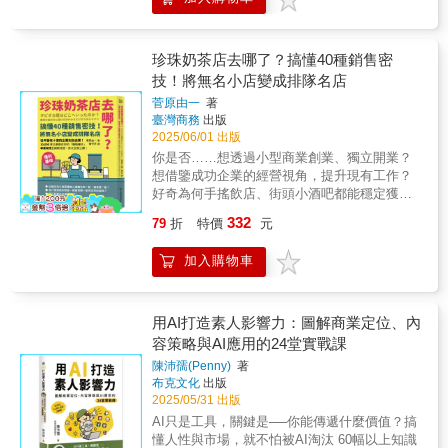
無法超越的長期獲利解析蘋果、保時捷、亞馬
凱｜中華科技大學行銷與流通管理系系主任 =
在實踐他那些容易融入實務的教學後，無一不
導入敏捷該怎樣進行，學會『SCRUM 33355』
持續的滿足 作者按照以上7大階段，分別延
遜、IKEA、ZARA、Netflix、Spotify等訂價的
= = = = = = = = = = = = = = =一次搞懂組織行
對自己的事業產生的正向轉變感到驚豔。」
的精髓，開發不再卡關。» 工程師或技術人
伸出具體的106個行銷思維、500種行銷手法與
祕密 iPhone訂價策略成功，只是因為價格高
銷，讓你不再卡關的150個關鍵觀念，從心態、
——里德．崔西（Reid Tracy），賀氏書屋執
員，該怎樣跟PO合作，掌握『不同領導風格及
工具，並列舉超過1500個的應用實例。例如：
人一等嗎？ 豐田Lexus LS400的訂價策略在北
話術到推動技巧，一次給你最完整的解決方
珍珠奶茶店去哪了？搞懂40種銷售密
行長「這本書為任何產業、任何利基市場，提
合作方式』就能對症下藥。» 廣告行銷人員，
「針對麻煩的事提供服務」的foodpanda創造了
美大成功，為何到了德國吃不開？ Netflix讓百
案。= = = = = = = = = = = = = = = =
供了打造成功會員模式的終極藍圖。麥克拉倫
技！將無名小店變成排隊名店
想知道怎樣在推廣商品上創造話題，可以了解
廣大的外送商機；星巴克在飲料杯寫上顧客名
視達退出市場後漲價6成，用戶不減，但為何引
真心關心他人的成功，我非常推薦他。」——
『社群經營』章節。» 期望成為成功的PO，
字，「展現出在乎顧客的態度」等。 本書
菅原由一
著
發股價重挫？ 華碩小筆電平價上市引爆風
莎拉．威廉斯（Sarah Williams），《一次一
『如何鍛鍊PO技能及PO心法』您絕對不能錯
臺灣商務
出版
完整闡述了可實際運用的行銷手法，內容涵蓋
潮，為什麼不是聰明的訂價策略？價格是最有
箱》（One Box at a Time）作者「若要創作者
2025/06/01 出版
過。★產官學界人士一致強力推薦★👉 Lucy
商品開發、宣傳活動、廣告文案、顧客服務、
效的獲利引擎！但是，訂價卻是經營與行銷中
事業持續成長、穩定擴張，經常性收入是關
Liu Scrum聯盟中國首位女性導師（CTC）
店鋪動線等祕訣，深入淺出，教你全方為洞消
你是否……想透過小型商業創業、獨立開業？
最被忽略的環節。本書作者赫曼．西蒙是全球
鍵。麥克拉倫是將會員計畫擴展到到數百萬經
👉 王星威（Ben Wang） 台灣OKR大師 /
費者心理。適合一心想打造熱賣商品，或經常
想借鑒成功企業的經營視角，提升現有工作？
首屈一指的訂價權威、歐洲著名管理大師，專
常性收入的大師。」——奈森．貝瑞（Nathan
敏倢人資整合服務 執行長 / 多益測驗 前總經理
為促銷企劃而煩惱的你！賴建都｜世新大學公
好奇為何手搖飲店、街頭小酒吧都能穩定獲
研訂價四十多年，親身參與許多頂尖企業的訂
Barry），《Kit.com》創辦人「我原本打算關
👉李宗翰（Chris Lee） 旭瑞文化傳媒（浪
共關係暨廣告學系客座教授劉家昇｜團圓堅果
利？日本從年營收十億的企業到自由業！10000
價策略過程。西蒙運用行為經濟學洞悉消費者
332
掉經營困難的會員網站，朋友建議我找史都．
79
折
特價
元
LIVE）技術副總👉 沈柏延（Brian Shen）
創辦人──有效推薦！*本書為《熱賣行銷學：促
家企業都在用的「賺錢撇步」、人氣專業稅理
心理、分析環境趨勢對價格的影響、結合企業
麥克拉倫。麥克拉倫以清晰、可行的步驟，教
中華民國資訊軟體協會 理事長 👉 林俊男
銷實戰SOP一次上手（熱賣新裝版）》改版
士親眼見證，首次全面公開── 商‧業‧運‧作‧的‧
運作實務，架構出對價格的全方位了解，避開
我如何打造高價值、又不讓人感到負擔的會員
加入購物車
（Eric Lin） 輝創電子 執行董事👉 林昭陽
書。
幕‧後‧真‧相！ 【重點介紹】 臺灣有2.2萬家手搖
錯誤訂價的陷阱，解答每個經理人都應該知道
架構。」——蘇珊．布拉德利（Susan
（Ivan Lin） 中華電信資訊技術分公司 總經
飲店，便利商店13000家！開店已經是年輕人╱
的訂價問題： 用成本加成訂價，有什麼問
Bradley），「社群銷售女子」（The Social
理 / 資拓宏宇國際 董事長👉 林祺斌
中年人最普遍且門檻最低的創業選擇！但是成
題？用大數據分析來決定價格有用嗎？ 訂高
Sales Girls）創辦人「如果有誰真正了解如何
（Benjamin Lin） 荷蘭商聯想台灣分公司 總
功率有多少呢？據統計資料分析，在創業第一
用AI打造素人影響力：圖解商業定位、內
價的成功要素是什麼？低價策略不出錯的關鍵
打造穩定、蓬勃發展的事業，那就是我親愛的
經理👉 洪偉淦（Bob Hung） 趨勢科技 台
年就倒閉的機率起碼高達90%。五年存活率約
容策略與AI應用的24堂實戰課
是什麼？ 如何設計彈性價格？如何順利漲價
朋友與導師史都．麥克拉倫。他真的很在乎
灣暨香港區 總經理👉 胡瑞柔（Flora Hu）
只有1%。 當你得知創業成功的機率如此之
而不會引起消費者反彈？ 軟體、服務等無形
人，他的話語有力量，能重塑你的事業，讓它
陳沛孺(Penny)
著
叡揚資訊 雲端及巨資事業群 總經理👉 許哲豪
低——你會選擇裹足不前，還是把握機會、迎
商品該怎麼訂價？ 如何策略運用訂價，拉開
布克文化
出版
變得穩定、獲利——一個能帶給你喜悅、且讓
（Aaron Hsu） 瀚將教育科技 董事長兼執行
難而上？其實，只要掌握正確的方法、做好萬
與競爭對手的差距？ 市場急凍時，擺脫銷量
2025/05/31 出版
你能發揮影響力的事業。」——蘇西．達夫尼
長👉 許博惇（Bruce Hsu） 台灣理光 常務
全準備，就能在競爭激烈的市場中突圍而出。
危機該如何訂價？價格攸關獲利與經營能力，
斯（Suzi Dafnis），「女力事業」
AI只是工具，關鍵是──你能傳遞什麼價值？搞
董事👉 陳威良（William Chen） 孟華科技
本書正是為小型獨立創業者量身打造的行動指
但是90%的企業沒有真正研究過訂價不了解產
（HerBusiness）執行長「在當今快節奏的市場
懂人性與市場，就不怕被AI淘汰 60幅以上知識
總經理👉 陳政華（Morris Chen） 瑞嘉軟體
南。作者以豐富的實戰經驗，凝練出6大策略、