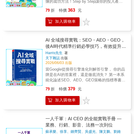
克・薛佛對AI做了精闢的分析，並給出發人深
煉的成功方法！Step by Step讓你的投入產生
Standard） 「你應該要讀這本書……你應
壁、跨界不跨域、四元素、速算式……，其他
省的警告，為行銷工作者提供了大量明智且實
複利效果，產品與顧客一拍即合！◢◤為什麼
該要讀它是因為你會樂在其中，也因為它針對
地方絕對學不到。五大學習：1.教你正確觀念
363
79
折
特價
元
用的建議。讀完這本書，我再次受到了鼓舞。
有的產品異軍突起？其他的又無人聞問？
的讀者正是聰明的商界人士，還因為它很適合
和實用方法2.教你分辨適合的領域3.教你自覺養
如果你是行銷工作者（或企業主），這本書絕
◢◤「Sprint衝刺工作法」的傑克．納普與約
在等同事或等飛機的時候隨手翻閱，更因為如
成的技巧4.教你有效執行個人成長5.教你憑實力
加入購物車
對值得你一讀再讀。 ——
翰．澤拉斯基帶著更強的商品打造法回歸。他
果你不讀，別人恐怕就會騎在你頭上……它迷
翻轉人生你會知道：1.原來個人品牌跟人的心
Len Woods國外行銷業者AI正大規模改變了人
們是全球新創圈極具影響力的產品設計師，曾
人又實用……字字珠璣，文筆幹練，節奏明
理關係密切2.想追求個人品牌，要通過三道障
類思考、感受、決策、交流的方式。你的客戶
在 Google 與 Google Ventures 親身參與並觀察
快。」──奧克塔維斯．布萊克（Octavius
礙。3.實力不夠，人氣、名氣再強，一場空。4.
會更沒耐心、更信任AI，對品牌也沒忠誠度。
數百家新創公司與產品的誕生，見證過無數成
AI 全域搜尋實戰：SEO・AEO・GEO，
Black）合著有《心智健身房》（The Mind
必經「成見→標籤→符號」三階段5.四元素，
AI奪走了許多人的自我認同，他們會在意想不
功與失敗的案例。在第一線經驗中，他們發現
Gym） 「娛樂性十足、令人大開眼界……
後AI時代精準行銷必學技巧，有效提升品
缺一不可。6.選對領域第一重要7.務必對標一位
到的領域尋找新的認同。這些都是傳統行銷的
一個共通現象：? 愈基礎的問題，愈容易被忽
內容扎實，文采出色。」──Spiked.com
標竿人物8.跨界很好，跨域很有風險。9.別輕易
牌曝光，被AI優先推薦
Harris先生
著
危機，也是新行銷戰術的轉機。大家買東西
略。?一項產品專案若有3個負責人，問他們
「它奉上了大量稀奇古怪又精彩絕倫的歷史實
挑戰知識距離10.同質化是推升成長的引擎你會
天下雜誌
出版
前，只要把需求列給AI，它就會列出各種規
「差異化」如此基礎的問題都可能聽到3種不同
例。」──《星期日快報》（Sunday Express）
學到：1.如何計算做個人品牌的潛力？2.如何用
2026/06/03 出版
格，替你分析各產品的優缺點，你再也不必
的答案，這表示他們並未審慎思考攸關產品成
剩餘時間深度工作？3.如何養成關聯特色？4.如
當Google從搜尋引擎進化到解答引擎， 你的品
google文章，花時間一篇一篇看了。AI已經成
敗的關鍵要素，把巨額資源押注在憑直覺閉門
何漂白貼在身上的標籤？5.如何塑造理想的符
牌是在AI的答案裡，還是徹底消失？ 第一本系
為你客戶的潛在決定者，傳統的行銷戰術必須
造車的產品上。當我們把全部精力放在技術、
號？6.如何找到適合的表現舞台？7.如何改造微
統化論述SEO、AEO、GEO策略的指標專書，
更新，才能讓AI把你的產品推出去。AI的服務
執行、設計、定價等面向，很容易忘了最最最
環境？8.如何善用同溫層？9.如何發掘人格特
不教你如何用AI寫文案，而是學會零點擊時代
遠遠比人類貼心，旅程規畫、運動建議、烹調
重要的一個問題：? 我們提供的這個東西，人
379
79
折
特價
元
質？10.如何拉開和對手的差距？
被AI推薦、贏得顧客的布局邏輯！ 生成式AI盛
食譜都可以非常個人化，甚至AI的同理心比人
們會想要嗎？ ?「地基衝刺工作法」
行，你還守著過時的「有效點擊」、關鍵字排
類心理諮商師還強。你的服務要如何突破AI的
（Foundation Sprint）於是誕生。Step by step
加入購物車
名？ 數位行銷新紀元的必備戰略，從過時的
巨細靡遺，讓客戶有出乎意料外的驚喜，挑戰
為產品打好扎實「地基」，提高勝率。此套方
「流量迷思」躍遷至AI時代的「心佔率思
他們的好奇心和應變力。最後，AI取代了許多
法先後被Google、微軟、YouTube、Slack、
維」！ 過去二十年，我們深信「有點擊才有轉
職業，那些以工作建立自我認同、以消費維持
Uber、亞馬遜、樂高集團、賓士集團等眾多機
換」，但隨著Google AI摘要與ChatGPT等AI工
一人千軍：AI CEO 的全能實戰手冊 —
職業形象的客戶，他們頓時間失去人生意義，
構採用，並且大獲成功。◢◤為你的宏圖大
具崛起，搜尋引擎已轉變為直接給結論的「答
失去消費特定產品或服務的動力。當這群消費
業務、行銷、影音、法務一次到位
志，養成提高勝率的工作習慣◢◤★ 2天10步
案引擎」。數據顯示，全球點擊量衰退兩、三
者重新尋找人生意義時，全新的行銷戰術要協
驟，用有架構的方法做重要的事，讓點子迅速
蘇承樂、徐享、鍾齊賢、吳盛光、陳文鵬、劉維
成。 搜尋秩序徹底改寫！當顧客不再點進網