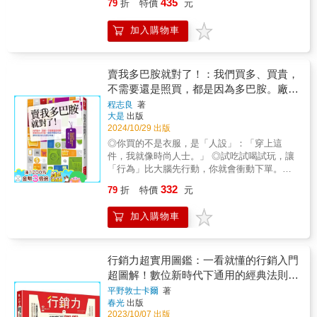
策。因此，行銷7.0不再只是討論如何更有效接
435
79
折
特價
元
向附加價值。◤田尻望──提高附加價值的實績
讀者跳脫單一視角、掌握全局，打造高勝率的
觸消費者，而是進一步追問：品牌如何進入顧
◢■將某業績500億日圓規模的人力資源公司，
品牌策略。翻開本書，你將學到：▍高倍率的
客心智，影響他們的認知、情緒、偏好與決
加入購物車
提高月盈利額達8900萬日圓。■將某業績200億
全局視野從「定、質、利、率」四大面向出
策？《行銷7.0》是科特勒「行銷X.0」系列的
日圓規模的客服中心，提高月營收達1.4億日
發，建立系統化的商業思維模型，幫助企業打
最新里程碑，也是首次正式將認知科學納入行
圓。■將某業績50億日圓規模的禮服店，提高月
造高勝率策略。▍十七元素策略體系透過「一
銷體系，提出全新的認知行銷（Cognitive
營收達2400萬日圓。▍誰需要這本書？📖市場
核心、四關卡、十七元」的系統性架構，涵蓋
賣我多巴胺就對了！：我們買多、買貴，
Marketing）架構與心占行銷策略。科特勒指
行銷、後勤工作人員、人資 → 不再賣命工作領
定位、溝通、信用、客群等面向，全面解析品
不需要還是照買，都是因為多巴胺。廠商
出，未來行銷的競爭，不再只是曝光競爭，而
低薪📖產品企畫和開發員 → 不再推出產品沒利
牌價值如何永續增長。▍攻守兼備經營策略不
是誰更能理解人類如何處理資訊、形成記憶、
用哪些方法，讓你的錢消失但感到幸福？
程志良
著
潤📖銷售人員 → 不再提供服務做白工📖高階管
只強調增長，更要注重守備！強化市場評核與
建立信任，並做出選擇。為此，他提出核心架
大是
出版
理人 → 用最少的成本，創造最大價值◤讀者好
風險管理，打造品牌價值增長的永續防線。▍
構——認知羅盤（Cognitive Compass），透過
2024/10/29 出版
評◢🌟「如果不希望公司陷入價格競爭、獲利
數據模型剖析勝率導入超維數據模型與北極星
認知地圖（Cognitive Map），解析驅動人類決
◎你買的不是衣服，是「人設」：「穿上這
減少的話一定要熟讀本書！價值來自顧客的主
指標，讓數據體現價值，評估市場動態與策略
策的三套系統：負責篩選資訊的注意腦、建立
件，我就像時尚人士。」 ◎試吃試喝試玩，讓
觀感受，如何做好訪談與賣場調查，精準鎖定
效益。▍多元場景實際應用針對B2B、新創與
信任與認同的社會腦，以及評估價值與報酬的
「行為」比大腦先行動，你就會衝動下單。
顧客需求，大推書中介紹的方法！」🌟「推薦
中小企業等不同情境，提供具體操作策略與應
獎賞腦；再透過刺激象限（Stimuli
◎「這是你的下一部車」、「這即將是你的房
給很難接觸『最終消費者』的工作人。能幫助
用場景。無論你是正在尋求突破的創業者，還
332
79
折
特價
元
Quadrants），將心智洞察轉化為品牌敘事、價
子」，聽到「你」，馬上對號入座。 ◎「鞋子
你看見顧客在乎的『點』，以及自己能提供什
是肩負品牌價值的行銷人，本書都將成為你洞
值主張、銷售方式與顧客體驗等具體策略，重
尺碼不全，降價30%」，價格太誘人，就算沒
麼樣的附加價值，至少我從書中得到了能應用
察市場、制定策略、提升勝率的關鍵利器。現
加入購物車
新設計消費者決策路徑。在本書中，科特勒結
有你的尺碼還是照買？ 不斷告訴自己別再滑手
在工作上的方法。」🌟「正當我在思索自己的
在就翻開本書，建立專屬於你的全局思維，為
合最新科技趨勢、認知科學與全球企業案例，
機，手卻不聽使喚； 信用卡已透支了，仍買下
點子『是否有價值』時，發現了這本書。那些
品牌打造價值永續增長的超強競爭力！專文推
幫助行銷人、品牌經營者與企業決策者，回應
幾萬元的手提包？ 明知中籤機率很低，你還是
讓人似懂非懂的附加價值，作者用自己在基恩
薦──黃文博／品牌研究者、資深品牌顧問黃立
AI時代最關鍵的五大挑戰：● 內容愈來愈多，
重複參加抽獎？ 因為我們不是大腦的主人，多
行銷力超實用圖鑑：一看就懂的行銷入門
斯工作時的實例來說明，讓我終於明白為創意
忠／Footer創辦人蔡佳芬／醫師、璞之妍醫美
為什麼消費者卻愈來愈無感？──透過三大心智
巴胺才是。 作者程志良作為用戶行為專家， 暢
點子賦予價值了。」🌟「最初只是對基恩斯感
超圖解！數位新時代下通用的經典法則，
集團創辦人（依姓氏筆劃排序）超讚推薦
入口，真正進入顧客決策核心。● 品牌愈來愈
銷書《成癮：如何設計讓人上癮的產品、品牌
到好奇，因為這間公司的一般員工年薪就有2千
──Eugenia叡一／EU學院創辦人Wawa／法樂
到社群經營全蒐錄的超圖解指南
平野敦士卡爾
著
同質化，如何重新建立差異？──運用三套品牌
和觀念》的作者， 鑽研大腦與消費行為已有十
萬日幣……。作者在書中分享了如何創造附加
數位聯合創辦人三分鐘／行銷在學中 Lynn吳
春光
出版
敘事公式，打造真實且具共感的品牌故事。●
餘年。 什麼是多巴胺？多巴胺是一種神經傳導
價值的方法，就連業務上的溝通技巧也讓我獲
相勳／元智大學終身教育部主任林明樟（MJ）
2023/10/07 出版