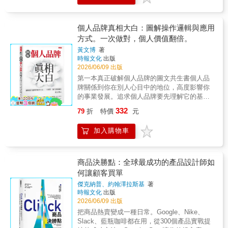
加顧客對產品的信任度？‧什麼時候大方承認錯
導顧問／口語表達專家AI時代人們改變了搜尋
誤才是最正確的策略？藉由心理學與行為科學
方式，不在AI的推薦名單中就等於不存在。這
的微小調整，透過改變用詞，更改語句順序，
本書《AI改變了你的客戶》精準寫出這場轉變
個人品牌真相大白：圖解操作邏輯與應用
以及設計情境，就能大幅提高說服人的機率！
與務實解方，值得各行各業鑽
方式。一次做對，個人價值翻倍。
無論是販售商品、經營商店、說服客戶，還是
研。 ——陳昱傑醫師 醫
規劃行銷策略，本書都能帶給你意想不到的靈
黃文博
著
療AIEO講座主講人人工智慧無所不知，人類該
感。即使你希望獲得同事認同、讓老闆看見你
時報文化
出版
如何自處？此書《AI改變了你的客戶》提供的
的潛力，或引導孩子寫功課，也能從中找到有
2026/06/09 出版
絕佳洞察及建議，遠超過了行銷的範疇，值得
效的方法。說服是一門科學，不是藝術！60個
第一本真正破解個人品牌的圖文共生書個人品
你我細讀並且深思！ ——
不容錯過的技巧，均經過科學驗證，有效提升
牌關係到你在別人心目中的地位，高度影響你
愛瑞克 《命定之書》作者／TMBA共同創辦
你的說服力！【國外好評推薦】 「令人驚
的事業發展。追求個人品牌要先理解它的基本
人未來很多人的消費行為，跟有沒有記住你關
豔、引人省思，又趣味橫生。」──提姆．哈福
道理，才不會投入錯誤的方向，浪費掉寶貴時
聯不大，反而跟AI有沒有收錄和推薦你更有關
332
79
折
特價
元
特（Tim Harford）著有《臥底經濟學家》
間。過分偏重操作技術，尤其偏重網路技術
聯。這本書《AI改變了你的客戶》帶我們了解
（The Undercover Economist） 「有沒有
面，就像理財只炒短線，很難致富，導致為數
商業行銷的未來進行式。
加入購物車
什麼還不錯的小本書冊可以讓我買來當禮物，
眾多的個人品牌虛有其表，毫無戰鬥力。不可
——鄭俊德 閱讀人社群主編一開始我只是拿
但又不會侮辱收禮者的智商呢？就是有！或者
以再做錯了！作者憑三十年的輔導經驗加上深
AI來解答我的提問，但是自從我試著用Vibe
應該說是就是這本書！」 ──《衛報》
入研究，用圖解幫你一次搞懂個人品牌，用文
coding寫出自己的SAAS課程平台功能後，我知
（Guardian） 「保證人家『一定會答應』
章教你打造有戰力的個人品牌。許多真相和訣
商品決勝點：全球最成功的產品設計師如
道世界真的徹底變了！快來了解本書《AI改變
的各種訣竅……既有創意又引人入勝！」
竅，你不看，一輩子不會知道。一大亮點把個
何讓顧客買單
了你的客戶》的內容吧！
──《獨立報》（Independent） 「本書是
人品牌從技術操作提升到個人成長層次。就算
——劉奶爸 《網路行銷懶人包》作者身為行
傑克納普、約翰澤拉斯基
著
資訊寶庫……這是一本迷人的讀物，針對消費
不想打造個人品牌，也能學到個人成長。三大
銷人員、文案撰稿人和企業主，我對AI的心情
時報文化
出版
者行為提供了無以數計的深入見解。對商界的
特色1.圖文共生書?40張脈絡圖和55篇文章。脈
可謂五味雜陳（10%著迷和90%恐懼）。慶幸
2026/06/09 出版
男男女女來說是最完美的禮物。」──《商業生
絡圖呈現運作邏輯，文章說明應用方法。2.講
我在偶然機會下發現了這本簡潔精煉、研究深
把商品熱賣變成一種日常。Google、Nike、
活》（Business Life） 「相當好讀……真
道理也給方法?前半段講道理，後半段教方法。
入的書。在《AI改變了你的客戶》一書中，馬
Slack、藍瓶咖啡都在用，從300個產品實戰提
誠又坦率。」──《旗幟晚報》（Evening
先打基礎，再蓋高樓。3.獨家創見?例如三道障