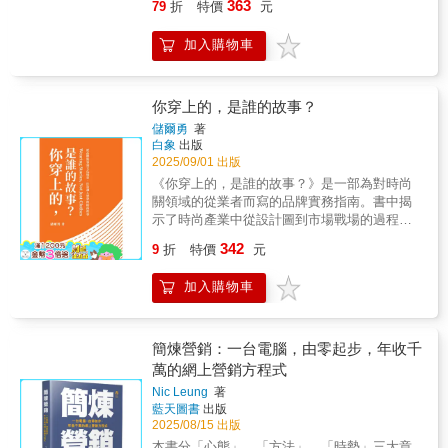
帶你從零打造專屬行銷儀表板，告別多開分
363
79
折
特價
元
Dior、Cartier、Chanel、LV等品牌的顧問與講
新作，值得每一位關心業務增長的CEO閱讀。
頁、到處比對的日子。◤圖表看不懂、資料解
師，30年來協助超過50家精品牌打造溫柔且有
——（美）艾拉．考夫曼（Ira Kaufman）
讀不了？◢你不是沒數據，而是看著複雜圖表
加入購物車
力量的前線團隊。出身法國銀器與葡萄酒貿易
Entwine Digital公司總裁，西北大學Kellogg商
不知所措。本書不只教操作，更用行銷人的語
世家，她深諳「說話之外的溝通」，也因此她
學院數位行銷課程教授戰略者和行銷者的必讀
言與實務案例，拆解圖表背後的意義，讓視覺
的課堂與實戰筆記，被許多高階品牌人與訓練
佳作。此書是科特勒的市場戰略精華，提供了
化不單只是「好看」，而是能直接驅動決策：
講師奉為圭臬。這本書沒有寫給晉升百萬業務
你穿上的，是誰的故事？
洞察與實踐並行不悖、全面的戰略全景。——
該優化哪支廣告、優先哪個商品、調整哪段流
的「進階教條」。只有提升你心中「人性敏感
（印尼）何麻溫．卡塔加雅（Hermawan
量策略。◤不知道怎麼整合 AI 工具？◢生成式
儲爾勇
著
度」的私房課。卡維總說：「真正的成交不是
Kartajaya），《行銷4.0》合著者，MarkPlus
白象
出版
AI 已改寫分析流程，行銷人除了懂數據、會拉
靠說服，是從理解的開始。」她曾遇過一位學
行銷諮詢公司創始人兼CEO經歷新冠疫情之
2025/09/01 出版
圖表，也要善用 AI（如 Gemini、ChatGPT）
員怯生生地說：「我不知道怎麼跟客人開
後，我相信公司CEO們又一次明白了增長對於
自動生成簡報、快速產生公式、加速資料清
《你穿上的，是誰的故事？》是一部為對時尚
口。」她遞上一張紙條：「你說你不知道，表
公司的根本意義，再一次懂得了市場對於公司
理，讓 AI 助攻你達成有效的行銷分析。本書特
關領域的從業者而寫的品牌實務指南。書中揭
示你已經開始了。」三年後，這位學員成為百
的真正價值。《市場戰略》正是這樣一本可以
色: 選對工具、融入 AI，和我們一起走進資料
示了時尚產業中從設計圖到市場戰場的過程，
萬超級業務，靠傾聽打動顧客。另一位學員在
稱之為「增長地圖」的著作，適合公司高階主
視覺化的世界，學會讓資料為你說話、為你帶
重點落在品牌與營銷層面，並指出好的設計只
342
線上銷售時，遇到全程黑畫面的顧客，卻仍照
9
折
特價
元
管們時時研讀，啟迪增長之道。——蔣青雲 教
來更好的成績吧！這本書不只是技術操作指
是起點，唯有透過精準的品牌定位、文化敘事
著卡維教的節奏慢慢說話，最後收到一句話：
授（中國大陸上海復旦大學管理學院市場行銷
南，也不只是數據知識手冊，而是一本專為行
與行銷策略，才能在瞬息萬變的市場中建立長
「謝謝你，讓我覺得不是一個人。」卡維始終
學教授）本書的創新在於明確地提出了，
加入購物車
銷人量身打造的實戰工具書。你將學到的不僅
期價值。全書以「問題引導＋理論解析＋案例
用「銷售感性」鋪墊信任，讓成交在被理解的
Marketing的頂層含義應該是「市場導向的戰
是「怎麼做」，還包括「為什麼這樣做」與
支撐＋章末自問」的結構，帶領讀者從品牌基
瞬間發生。因為她清楚了解，顧客買的不只是
略」，所以，Marketing不只是一個職能部門的
「這樣做能幫你帶來什麼商業價值」。✦行銷
礎、品牌策略、行銷溝通、品牌成長與延伸四
商品，更是理解與認同。這正是她能在巴黎精
獨立職能，而是公司最高管理層應該時刻關注
導向學習：從「行銷人」的角度出發，全面深
大單元，逐步理解如何構築一個能被消費者記
簡煉營銷：一台電腦，由零起步，年收千
品界屹立不搖的原因。她將法式優雅與機智運
的管理重點。我想廣大marketing從業主管，也
入地介紹 Looker Studio 以及相關的 Google 行
住、喜愛、甚至依附的品牌。書中不僅引用國
萬的網上營銷方程式
用在精品銷售上，用層層累積的「銷售感
要提升自己的位階，負起驅動企業增長的擔
銷工具，內容涵蓋檔案彙整、資料清理、資料
際時尚與奢侈品牌案例，也特別納入亞洲與台
性」，這樣與顧客共感，共創令人深刻的好故
Nic Leung
著
當。——王成 先生（TCL實業控股股份有限公
視覺化及雲端儀表板等各階段的重要工具和技
灣市場的在地實踐，讓讀者能對比不同文化與
藍天圖書
出版
事： ▎用共創故事，取代說個好故事「銷售是
司 CEO）
巧。✦Paul Wu 的行銷實戰經驗談：書中包含
市場結構下的品牌方法論。作者結合多年的教
2025/08/15 出版
合作關係，不是競技場。」顧客不是對手，是
「Paul 經驗分享」及「Paul 操作提醒」等單
學與業界經驗，運用學術理論（如品牌資產模
一起創造故事的共同編劇。與其強行宣傳品牌
本書分「心態」、「方法」、「時勢」三大章