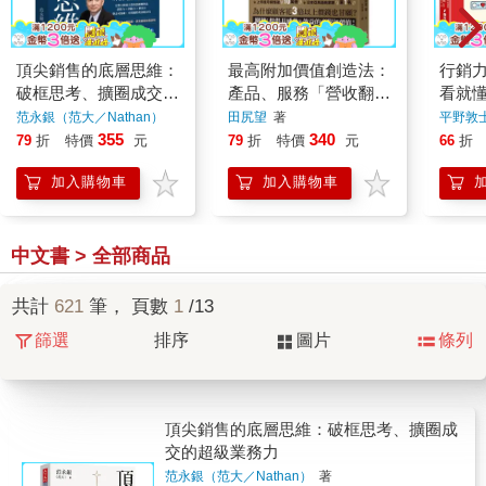
頂尖銷售的底層思維：
最高附加價值創造法：
行銷
破框思考、擴圈成交的
產品、服務「營收翻倍
看就
超級業務力
&顧客感謝」的基恩斯
解！
范永銀（范大／Nathan）
田尻望
著
平野敦
著
式工作技巧
的經
355
340
79
折
特價
元
79
折
特價
元
66
折
營全
加入購物車
加入購物車
中文書 > 全部商品
共計
621
筆， 頁數
1
/13
篩選
排序
圖片
條列
頂尖銷售的底層思維：破框思考、擴圈成
交的超級業務力
范永銀（范大／Nathan）
著