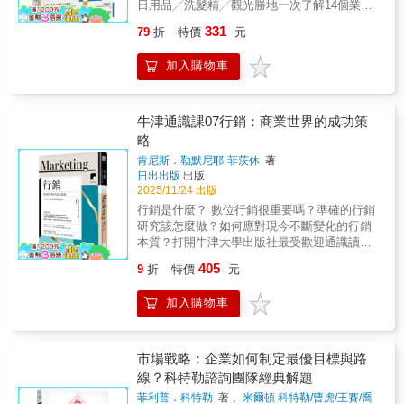
得賽局策略，才能笑到最後 賽局無時無處
日用品╱洗髮精╱觀光勝地一次了解14個業界
作。首先，從調整心態開始，並搭配書中提供5
聖經。──企業家及勵志演說家布萊德‧柏頓
不在。 我們每天都在與他人打交道，競爭
該採取的行銷措施以及「銷售商品」、「展現
大面向、69個寫作祕技，人人都能掌握流量寫
（Brad Burton）無論你是創業人、企業的社群
331
79
折
特價
元
或合作，友好或敵對；每天都在做一些事情，
魅力」的方法本書目的是使用相同的框架比較
作密碼！締造百萬暢銷紀錄、日本最會抓住眼
媒體經理，還是對網紅行銷有興趣，《行銷人
堅持或放棄，主動或被動；每天都在面對一些
各個業界的特徵，指出各個業界的行銷方式有
球的超有料編輯，從經營個人品牌開始，僅僅
不可不懂的網紅行銷實戰學》都是一本不可錯
加入購物車
現象，樂觀或悲觀，糾結或釋懷……，這些無
何不同，並且提供「該做的事」與「不必做的
半年，粉絲追蹤人數成長100%！從心法到技
過的必讀之作。這本書充滿深刻洞見，除了翔
一不牽涉到「賽局」。 有人的地方就有較
事」的判斷標準。採用符合自家的行銷措施，
法，包含靈感培養、段落安排、鎖定讀者、下
實的案例分析之外，還涵蓋豐富的實例與可立
量，人人都是賽局的局中人。不管你是否了解
才能獲得最大成效。不僅是行銷公司的行銷人
標……＼不藏私／最完整的寫作祕笈大公開！
即應用的策略。戈登身為該領域的思想領袖，
賽局論，實際上隨時都在與他人、自己及周遭
員或顧問，一般企業的行銷人員也請務必關注
牛津通識課07行銷：商業世界的成功策
三大要訣，寫出讓人瘋狂轉發的文章 社群平
他的經驗和專業貫穿全書。我們何其有幸，能
環境進行著較量與博弈。或許你還從中掌握了
自己所屬產業或負責商品以外的產業與類別。
略
台那麼多，從哪一個開始練筆最好？ 萬年不
從中汲取他傾囊相授的智慧。──Snug共同創辦
一些賽局的技巧，諸如：弱小的時候選擇借用
透過比較將能更清楚地掌握所負責商品的「定
敗！以五大主題，寫出「讓讀者付費」的內容
人蘿倫‧哈寧芬（Lauren Hannifan）戈登為任何
肯尼斯．勒默尼耶-菲茨休
著
強者的優勢、做生意的時候選擇「冷門」項
位」，並精準掌握應該著重的行銷措施。
兩大寫作要點，有效抓住讀者眼球 用「放大
想瞭解網紅行銷的人，打造了一本內容精闢且
日出出版
出版
目、打不過先認輸……等等。 當然，在賽
鏡理論」，精準掌握讀者樣貌▍ 方法對了，
2025/11/24 出版
易於吸收的實用指南。這本書不僅充滿創意巧
局中，每個人都想成為勝者，每個人都想盡辦
寫作就能很輕鬆、很快樂！本書集結作者十多
思，更提供具體可行的建議，是網紅行銷領域
行銷是什麼？ 數位行銷很重要嗎？準確的行銷
法達到自己的利益最大化。然而這是不現實
年編輯生涯，所鍛鍊出來的寫作技巧和知識。
不可或缺的工具。書中新增AI相關章節，並深
研究該怎麼做？如何應對現今不斷變化的行銷
的，正如戰場上沒有永遠的贏家，不管是哪一
由於企劃過許多暢銷書，作者更能以「內容」
入剖析個人與商業品牌的塑造，為希望將網紅
本質？打開牛津大學出版社最受歡迎通識讀
種賽局，不管你與誰進行賽局，即便運用了最
的觀點出發，走進讀者的世界。本書以5大關鍵
策略變現的人提供寶貴洞見，是必讀之作。
本，用最簡明的方式了解行銷創造競爭優勢的
好的策略，也不可能永遠都是贏家。 不過
405
9
折
特價
元
步驟，68個寫作案例，69個寫作祕技，帶你學
──East of Eden PR Agency創辦人兼執行長尼
核心關鍵。市場行銷無所不在，據統計，我們
如果你具有「賽局思維」，能夠巧妙利用賽局
會自媒體寫作，吸引流量與打造品牌！
克‧艾德（Nick Ede）一本精彩絕倫的好書，內
每年被一百萬條左右的促銷資訊持續轟炸，企
策略，就能避免中了別人的詭計，或是掉入他
加入購物車
容滿載寶貴見解與實用策略，適合任何希望藉
圖影響購買行為。「行銷」本質上就是交換的
人的陷阱，進而加大自己的勝算。 掌握賽
助創作者影響力，擴展品牌數位空間版圖的
過程——成功的企業懂得辨識顧客的欲望和需
局思維，你便可以在競爭中占有優勢，化被動
人。──Whalar英國區常務董事莎曼珊‧希克斯
求，進而提供滿足顧客的產品與服務。在時空
為主動；當別人還困在迷陣當中時，你早已洞
（Samantha Hicks）無論你是創作者，渴望拓
不斷的演變下，行銷領域包羅萬象，長年使用
市場戰略：企業如何制定最優目標與路
察先機；當局勢變化莫測時，你已經摸透對手
展影響力，還是品牌想要與網紅合作，戈登都
的行銷組合4P概念逐漸拓展為7P，如今更加重
的意圖。即便處於劣勢，也能懂得如何審時度
線？科特勒諮詢團隊經典解題
是你的最佳選擇，從策略規劃到執行落實，他
視「人員、有形的展示與過程」。因此具前瞻
勢，巧妙進行自保甚至逆轉翻盤。即便不能成
菲利普．科特勒
著 、
米爾頓 科特勒/曹虎/王賽/喬
無所不包。如果你考慮涉足網紅行銷領域，我