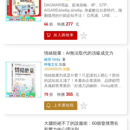
價格戰打到沒有利潤，還能怎麼做？──透過價
物質， 讓大腦產生快樂、欲望、獎賞、期望的
益良多，讓我也想設法提升自己個人的附加價
／超級數字力、GA黃金甲品牌創辦人孫治華／
DAGMAR理論、藍海策略、4P、STP、
值方程式，建立無法被取代的價值主張。● 高
機制，也稱為天然的行動催化劑。 很多時候，
值。」🌟「很久沒遇上這麼『物超所值』的書
策略思維商學院院長鄭俊德／閱讀人社群主編
AISARE&hellip;&hellip; 身處數位社群時代，隨
流量卻低轉單，問題到底出在哪裡？──依據認
我們明明買多了、買貴了，還覺得自己爽到、
了！我本身從事醫療服務頁，從書中得到不少
蘇書平／先行智庫執行長（依首字筆劃排序）
翻隨用的行銷必知手法！ 亞馬遜、LINE、
知地圖，重新設計消費者決策流程。● 顧客忠
賺到？ 先別怪自己，一切都是因為多巴胺發揮
啟發。本書特色：【重點1】如何做出讓顧客
「本書很有誠意地設法建構出整套思考邏輯，
Netflix&hellip;&hellip;由小公司創造出暢銷全世
誠度持續下降，如何讓品牌被記住？──運用體
作用了。 ◎因為多巴胺，「你」總是被對號入
「感動」的商品或服務。【重點2】三大基恩斯
277
66
折
特價
元
把所有觀點、概念捆紮成有高度的整體論述，
界的技術大全 如何讓商品「賣到翻過去」的技
驗設計原則，創造長期品牌資產。當所有企業
座 「這是你的下一部車」、「這即將是你的房
式成功關鍵策略。【重點3】從六大面向建立附
再將技術層次的內容安置其中。台灣行銷界正
巧，本書一網打盡！ ★超圖解★清楚介紹各式
都能取得相同的數據、使用相同的AI工具，真
子」，聽到跟自己相關， 「你」馬上對號入
加價值。
加入購物車
欠缺此種實打實、硬碰硬的全局觀。我肯定要
各樣的銷售策略 提供88項方法概念 即使從未學
正的競爭優勢，將不再只來自技術，而來自對
座。這就是多巴胺的預期心理。 「這款化妝品
大力推薦，希望它在業界掀起風浪，讓更多抄
過行銷，也能輕鬆學會！ ★上市即竄上日本網
人類心智更深刻的理解。《行銷7.0》將帶你從
特別適合皮膚白皙的美女使用」 一旦產生
捷徑的人走回康莊大道，幫更多躺在淺水區的
路書店Honto行銷廣告類排行榜TOP 1★
數據行銷走向認知行銷，在AI時代重新理解消
「對！這好像在說我」或「這就是為我量身訂
人離開舒適圈。」──黃文博／品牌研究者、資
POINT 1｜一頁文字一頁插圖，閱讀完文字後
情緒能量：AI無法取代的頂級成交力
費者、重新設計決策路徑，並重新贏得顧客的
做的」的錯覺， 腦中的多巴胺就會被刺激，讓
深品牌顧問「這本書告訴我們，品牌的成功從
立刻有插圖參考，方便整理思緒及想像。
選擇。
我們越買越多。 ◎明明沒那麼喜歡，還是「再
維琪 Vicky
著
來不是單一條件，而是多個元素的交互作用。
POINT 2｜基礎經典到最新行銷理論，一次蒐
時報文化
出版
度光顧」 「只要一年內來健身20次，我們會將
身為品牌經營者，我特別認同書中『快體驗與
羅！ POINT 3｜企業案例貼近日常生活，行銷
2026/08/25 出版
會員費全額退還給您」 健身房利用全額退款的
慢考驗』的提醒。快體驗，是讓市場快速看見
不只是商業概念，更是學會如何展現自己！ 過
「返還」，吸引顧客「定期報到」， 就是利用
情緒能量到底是什麼？只是讓別人開心？那你
你；但慢考驗，才是決定你能不能留下來的真
去以電視媒體為主軸的行銷重心，現在已經轉
多巴胺的「獎賞自己」心理。 ◎標籤就是一個
的認知就太淺了！本書由企業講師、品牌顧問
正關鍵。」──黃立忠／Footer創辦人「本書的
戰到社群網站上。本書藉由簡易插圖告訴你其
鉤子 換個標籤，讓你產生「比較便宜」的錯
具備銷售專業的「好感力訓練師」Vicky維琪，
價值不只在於理論，更在於它深深扎根於實
中的行銷基礎與實踐方法，是淺顯易懂的行銷
覺。 例如，在衣服上貼上紅標，大腦立刻反應
累積多年企業訓練的經驗，結合「情緒能量」
戰。從跨國電商的行銷顧問經驗，到協助傳統
355
入門書。包含四大科技巨頭GAFA，以及日本、
79
折
特價
元
「不買就虧了」。 標上產地，商品看起來更高
與「專業價值交換」，讓銷售與高單價客戶之
產業轉型的案例，作者把市場的試煉與反思，
中國等世界龍頭和新興企業在內，讓你明白這
級：來自衣索比亞、哥倫比亞或瓜地馬拉， 只
間的互動更具影響力與吸引力，使你的話語不
淬鍊為『超維十七元』。這些元素涵蓋了領
些以創新策略獲得成功的案例，並解析目前走
上市通知我
要在咖啡的包裝標示產地，就會在顧客心中上
只是被聽見，而是讓人產生情感連結與行動，
導、團隊、現金流、創意、社群、社會責任等
在時代尖端的行銷策略。輕鬆了解適用於數位
升一個檔次。 ◎虧損的痛苦，大過賺到的快樂
實現從「服務」到「被依賴」的客戶關係升
等，無論你是跨國企業、中小企業，甚至個人
時代的最新行銷方法，知道該怎麼做才能讓商
「鞋子尺碼不全，所以降價30%」， 價格太誘
級！為什麼「高價值服務」是客戶關係的關
品牌，都能找到對應的座標。」──蔡佳芬／醫
品超級熱賣。 從無到有經營社群、自己創業
人，就算沒有你的尺碼還是照買？ 明知不易中
鍵？o「好感力」不只是讓人喜歡你，而是讓人
大腦拒絕不了的說服術：60個發揮潛在
師、璞之妍醫美集團創辦人
&hellip;&hellip; 帶你一次讀懂行銷學的基礎經
獎，還是怕錯過贏得獎金的機會，一買再買彩
願意投資你（關鍵是「情緒能量場」）o影響力
影響力的心理法則