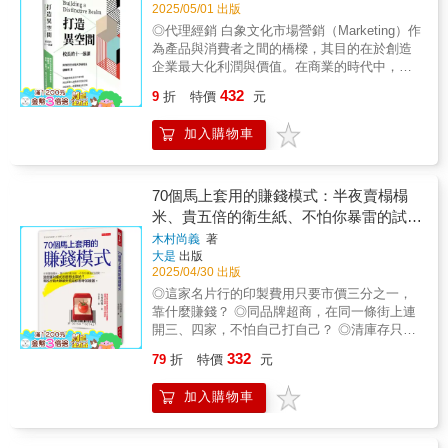
大企業，使營收成長超過500億美元。詹恩指
行銷學（S.C. Johnson & Son Distinguished
2025/05/01 出版
到你。 19位業界達人強勢推薦！！！｜Vito大
出，大腦喜歡聯想、抗拒說服，而最有效又持
Professor of International Marketing）名譽教
叔｜熱情人生學院執行長/人氣播客/圖文作家｜
◎代理經銷 白象文化市場營銷（Marketing）作
久的行銷策略，就是讓你的產品在人們腦中佔
授「赫曼．西蒙是「訂價人」，而且是這個學
Nuomi諾米｜知名 iPad 繪圖教師｜吳家德｜
為產品與消費者之間的橋樑，其目的在於創造
有廣闊的心智版圖。本書將翻轉10條常見的行
科中的偉人。他在世界各大公司的訂價研究與
NU PASTA總經理/職場作家｜林思翰｜AI動畫
企業最大化利潤與價值。在商業的時代中，理
銷規則，提出多數人所忽略的有效捷徑。▌快速
實務上有超過四十年的經驗，擁有專業知識來
導演｜林長揚｜簡報教練/暢銷作家｜林育聖｜
解市場營銷的基礎有助於更有效地設計市場營
432
連結顧客的大腦，發揮槓桿泰勒斯、哈利波特
9
折
特價
元
幫助大中小型組織更精明的訂價。這本書將幫
純粹文案｜林郁棠｜文字力學院創辦人｜林弘
銷活動，打造更有目的性的創新，以及帶來實
的空前成功，有什麼祕訣？家樂氏新品上市，
助你提升價格管理技巧、訂價策略與戰略，而
毅(戴蒙老闆) ｜品牌實戰家/貳輪嶼、嶼嶼創意
際的業務增長。物物交換的討論，進階為以創
為何熱賣到必須拜託通路不要推銷？純品康納
且也能幫助你的公司。」——凱文．米歇爾
加入購物車
創辦人｜波莉｜自主生活引導師｜邱茂恒(查爾
造顧客價值為核心的現代營銷理念，市場營銷
犯了什麼錯，竟然讓銷量在2個月內跌掉20%？
（Kevin Mitchell）專業訂價協會（The
獅)｜定方財務顧問共同創辦人/作家｜紀紫羚｜
這一學科經歷了從單純的銷售支持到為以顧客
答案就在腦中的正向聯想。善用熟悉感、找到
Professional Pricing Society, Inc.）董事長
雲時代數位有限公司執行長｜洪哲茗｜定方財
為中心的現代化經營哲學，並隨著技術的進步
「成長觸發點」、保護「區別化品牌資產」，
「赫曼．西蒙會因為新型數位相機提供35%折
務顧問共同創辦人/作家｜郝旭烈｜郝聲音
和消費者行為的改變而不斷的在變化，每一個
70個馬上套用的賺錢模式：半夜賣榻榻
把力氣用對地方。▌找出危險的負面聯想，加以
扣而感覺沮喪，他對支付意願（willingness to
Podcast主持人｜張忘形｜溝通表達培訓師｜郭
現代商務人士，都有必要不斷刷新自己的市場
米、貴五倍的衛生紙、不怕你暴雷的試
排除網路謠言來襲，麥當勞全力澄清卻引發反
pay）的著迷很有感染力，他是過去數十年來促
繐綺｜冠軍作文教練｜路老闆｜路老闆有限公
營銷知識，以更好因應新時代的商業環境。 在
閱……這些獲利模式怎麼想出來的？現役
效果，究竟怎麼做才對？維多利亞的秘密曾經
木村尚義
著
成訂價專業化的重要推手。——威廉．龐士東
司負責人｜愛瑞克｜《內在原力》系列作
眾多既有的市場營銷知識中，本書以當前環境
大是
出版
呼風喚雨，為什麼銷售卻突然急轉直下？負面
行銷大師破天荒給你思考加速器。
（William Poundstone）《洞悉價格背後的心
者/TMBA共同創辦人｜鄭緯筌｜《經濟日報》
為背景，重新審視古典市場營銷學，並針對市
2025/04/30 出版
聯想就像病毒，有的急性發作，有的悄悄滋
理戰》（Priceless）作者
數位行銷專欄作家｜孫治華｜ 策略思維商學院
場營銷入門者，設計易於理解的知識重點，同
長，直到為時已晚……。想趨吉避凶，先找出
◎這家名片行的印製費用只要市價三分之一，
院長 自序：正因為是素人，才需要建立影響力
時輔以案例以增進理解。本書的主要內容涵蓋
負面聯想，再對症下藥。▌避開核心顧客的陷
靠什麼賺錢？ ◎同品牌超商，在同一條街上連
如果你問我：「我不是專家或有名的人，我只
三大部分：基礎知識、心智空間、以及創造增
阱，持續成長為什麼顧客調查、品牌忠誠度都
開三、四家，不怕自己打自己？ ◎清庫存只能
是個普通人，真的能有什麼影響力嗎？」那我
長空間。基礎知識探討品類、定位與消費者；
不是可靠指標？女裝起家的露露樂檬，竟然成
靠折扣戰？換個賣場，不給折扣照樣賣光！ ◎
會說：「可以，而且正是因為普通，才更需要
心智空間則是與品牌、體驗、品牌資產與品牌
332
79
折
特價
元
功進軍男裝？洋基隊、沃爾瑪如何跳脫品牌生
同樣都是賣榻榻米，改成深夜營業，這家店營
經營個人品牌，建立影響力。」 我也曾經是個
延伸產品相關；而創造增長空間則是討論了創
命週期，歷久不衰？新增正面聯想、從新顧客
收竟提升了四倍。 ◎刻意減少性能的數位相
普通人，沒有少年得志，只有得過且過，順著
建銷售場景、促銷與貨架包裝。Part 1：基礎知
加入購物車
突破，才能免於萎縮、永續成長。詹恩將說
機，反而更暢銷。◎◎ 作者木村尚義，大學畢
家庭期待，結婚、生子、當家庭主婦，一度以
識洞察市場競爭，打造清晰的戰略基礎，本部
明： 哪種訊息，可以產生最大量的正面聯
業後進入軟體開發公司，之後任職辦公室OA系
為人生就這樣了，如果沒有婚變，也許我一輩
分重點講述品類與定位的重要性；同時解析消
想？ 創新時要注意什麼，以免引發價值摧
統銷售。 他曾負責重建秋田市一家不賺錢的商
子都不會想要放手一搏，有些人會擔心自己不
費者購買行為，幫助企業「看得到」競爭的局