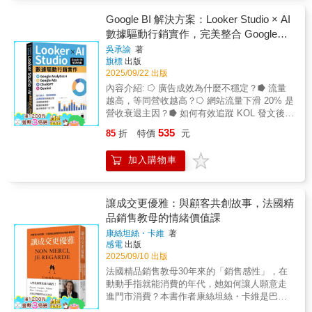
塑造未來發展的諸多觀點匯集起來的著作之
讀物，內容涉及歷史、神學、藝術、哲學、文
飆速成長與擴張》讓客戶滿意度與留存率最大
團隊將說明每家企業命運的關鍵大事：如何打
一。──Marketing Corner London前人才與網紅
學、醫學、自然科學、政治等數十多種領域。
化》滿意的客戶會主動推薦與分享，打造強大
Google BI 解決方案：Looker Studio × AI
造能實現增長的市場戰略？什麼才是對的市場
部總經理克雷格‧諾克斯如果你想對網紅行銷建
每一本書對應一個主題，由該領域公認的專家
的成長循環》不需要龐大的銷售與業務團隊，
數據驅動行銷實作，完美整合 Google
戰略？有什麼資源路徑可以讓執行長帶領公司
立紮實的基礎，絕對不能錯過這本精彩的指
撰寫，篇幅簡潔精煉，並提供進一步深度閱讀
最低成本、最少人力》讓Dropbox、Zoom、
通往增長的目標，又該如何規畫？在充滿資本
Analytics 4、Google Ads、ChatGPT、
吳承諭
著
南。本書會幫助你有系統地掌握可實際應用的
的建議，確保讀者讀完後能建立該主題的專業
Slack和DocuSign等公司成長為市值數十億美
雜音以及新數位工具的當前商業環境中，本書
旗標
出版
Gemini
知識，並從多角度帶領你深入理解這個複雜的
級知識框架。
元的企業本書是「產品驅動成長」的權威指
是導正企業尋回真正發展本質的策略經典，一
2025/09/22 出版
領域。──HypeAuditor行銷專家尼克‧巴克拉諾
南，作者是矽谷企業家暨哈佛MBA，並開設全
生事業均投入在行銷學的大師科特勒，將為企
內容介紹: ⭔ 廣告成效為什麼不穩定？⭓ 流量
維（Nick Baklanov）這本書是網紅行銷領域從
球首門專門探討該主題的MBA 課程，告訴讀者
業揭示出一幅「可以如何建構未來」的實用地
越高，等同營收越高？⭔ 網站流量下滑 20% 是
業人員的寶貴資源，巧妙集結了業界頂尖專家
如何透過「免費增值」（Freemium）取代傳統
圖。本書將揭示：對不起，你所理解的市場行
營收衰退主因？⭓ 如何有效追蹤 KOL 發文後成
的觀點，深入探討當前及未來的發展趨勢。
的行銷漏斗，在一開始透過免費但好用的產品
銷，可能都是錯的。或者說，我們更需要從
效表現？⭔ 新品安排節目置入，為什麼沒訂
──BCMA全球執行長安德魯‧坎特（Andrew
網羅最多用戶，進而把這些用戶變現為帶來經
535
85
折
特價
元
CEO和高階主管層面重建行銷，正確地講，
單？✦✧✦↑電商營運一定都會遇到這樣的困境↑
Canter）
常性收入的大戶！無論是新創企業、大型公
Marketing是英文「Market」變格後的一個動名
當業務走到成長關鍵期，行銷管道倍增、素材
司，數位產品或實體產品，都將從本書學
加入購物車
詞，即Marketing = Market＋ing，表達市場競
不缺、報表資料豐富，但「訊號太多、方向太
到：》如何開發一款能夠自己賣到翻的產
爭的一切或者管理商業在動態市場中相關變數
少」，導致行銷決策反而更加搖擺…從傳統廣
品？》如何在公司內部打造專門的成長團
的實踐學科。增長，才是企業行銷的首要目
告到數位廣告，從流量思維到數據思維，現今
隊？》如何把免費用戶，變成願意掏錢的超級
的，也恰恰是行銷這門學科所擅長的課題。│讚
缺的不再是數據，而是看著密密麻麻的圖表，
讓成交更優雅：與顧客共創故事，法國精
大戶？》如何讓用戶不斷續訂、為你推薦，打
譽書評│科特勒對市場行銷的增長定義，在這本
卻無從下手。本書從行銷人、電商營運者、品
品銷售教母的情緒價值課
造無限的成長循環？》非軟體產業該如何善用
新書中得到充分揭示，這是一本市場行銷戰略
牌經理的角度出發，教你活用新世代的行銷工
產品驅動成長策略？本書是打造矽谷獨角獸的
康絲坦絲・卡維
著
的集大成之作。──大衛·愛德曼（David C.
具 - Google Looker Studio 搭配各式 AI 工具，
實用手冊，更是讓你的公司飆速成長的經典密
感電
出版
Edelman），前麥肯錫數位部門（McKinsey
解決數據氾濫時代面對的痛點，帶你跨過數位
碼！
2025/09/10 出版
Digital）領導人市場行銷可以驅動戰略，可以驅
行銷的轉型之路！◤資料太多，卻無從下手？
法國精品銷售教母30年來的「銷售感性」，在
動競爭，可以驅動組織，這是市場學派對戰略
◢每天盯著 Excel、GA4、後台報表的廣告數
動動手指就能消費的年代，她如何讓人願意走
的革命。——（韓）申明澈 MCM 集團行政發
據，卻覺得零散難整合？讓 Looker Studio 幫你
進門市消費？本書作者康絲坦絲・卡維是巴黎
展負責人，KingsBay 資本聯合創始人 科特勒
串接多種資料來源並統一視覺化。本書手把手
精品銷售領域的靈魂人物，曾任Hermès、
和他的合夥人們把CEO層面的行銷集合成這本