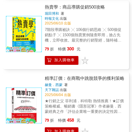
怎麼辦？沒有資金、人脈、時間，還能開始
入來源。」——史考特．帕里（Scott
們的獨有思維、人格特質，一步步了解其心
嗎？本書精選150個新手最常遇到的難關與瓶
Paley），「非營利領導實驗室」（Nonprofit
熱賣學：商品導購促銷500攻略
法、技能鍛鍊方法，是成為成功PO的基本功。
頸，內容涵蓋心態建立、人際應對、行銷技
Leadership Lab）共同創辦人「經營會員制事業
書中彙整高達50篇經典企業成功案例，遍及民
堀田博和
著
巧、團隊經營與教育訓練，透過淺白實用的解
是創造穩定、可靠收入最簡單的方法之一，而
時報文化
出版
生、科技、傳產等多元產業，同時採用「使用
說與分類索引，幫助你有系統地解決每一道關
史都．麥克拉倫無疑是幫助你成功的權威。他
2025/06/10 出版
者情境導向」的編排方式，深入剖析產品開發
卡，順利從新手晉升為老手。無論你是初出茅
將經過驗證的財務成長方法，與對誠信、價值
到上市的完整流程，並將每一篇精彩內容重點
7階段導購祕訣 ╳ 106個行銷思維 ╳ 500個促
廬正要起步，還是已經身經百戰卻面臨瓶頸；
觀與生活品質的堅持結合在一起。」——蘇
視覺化，以精美圖解說明，無論是菜鳥還是老
銷點子 ╳ 1500個熱賣實例隨查即用，搶占先
無論你是一邊上班一邊經營，還是全職全心投
西．摩爾（Susie Moore），《輕鬆一點，沒關
鳥、或任一工作崗位，在面對不同產業與專案
機，立即收效。最完整的行銷聖經，隨時補充
入，這本書都能讓你少走彎路、提升效率、重
係》（Let It Be Easy）作者「會員制是讓你從
時都能按圖索驥，短時間內融會貫通，是一本
靈感來源 促銷不一定是最糟的銷售手段！
300
拾信心。組織行銷不簡單，但有方法。從這150
每月焦慮邁向年度穩定成長的神奇橋梁，而麥
79
折
特價
元
相當實用的工具書。本書特色 ✪ 300頁以上全
只要釐清產品與銷售目的、搭配不同的行銷工
個關鍵概念開始，你會知道：你不是孤單一
克拉倫正是能帶你跨越這座橋的牧羊人。數十
彩印刷+150張圖解+50篇經典企業個案。✪ 全
具及手法，在銷售前先定位產品與消費者之間
人。 = = = = = = = = = = = = = = = =▎專文推
年來，麥克拉倫一直是會員經營領域的首選專
加入購物車
台第一本將敏捷思維與行銷手法結合的經典著
的關係，同時思考「品牌」該怎麼在行銷策略
薦李禮仲｜中華科技大學副校長蔡慧玲｜財團
家，如今他把所有智慧都濃縮在這本易讀的書
作。✪ 全書內容訪談超過20位、遍及10大產業
做連結，即可激發消費者的購買需求，擴大產
法人台灣尤努斯基金會董事長／律師▎齊聲好
裡。」——雪莉．布蘭德（Shelley
的PO，將其經驗彙整為通用、原則性的文章，
品的銷售力。 ◤捕捉行銷靈感、善用促銷
評林岱樺｜立法委員吳宜臻｜志遠法律事務所
Brander），「編織星海」（Knit Stars）創辦
深入解析痛點與解方。✪ PO百寶工具箱：包含
技巧，你可以： －讓產品快速打入市場，
精準訂價：在商戰中跳脫競爭的獲利策略
所長律師邱華凱｜中華科技大學行銷與流通管
人「跟著史都．麥克拉倫實用又簡單的策略，
技術及工具完整示範，並附有SOP操作說明。
提高與消費者接觸的機會。 －促使顧客更
赫曼．西蒙
著
理系系主任◤◤組織通路事業是一份福國利
我成功推出了第一個會員計畫，經常性年收入
✪ 深入剖析產品開發到上市的完整流程，搭配
快買單，或一次買更多。 －有效建立企業
天下雜誌
出版
民，有利家庭和諧、社會安定、國家富強的民
增加了六位數。多虧了麥克拉倫，我不再身陷
案例解說，畫面感十足，能融會貫通。✪ 書籍
形象，吸引消費者眼球。 ◤掌握導購關鍵
2025/06/04 出版
生經濟活動，本書值得大家收藏。◢◢── 林岱
永無止境的『發表』模式，也重新愛上了自己
設計採使用者情境導向，無論您是菜鳥還是老
SOP，徹底改變消費者行為 日本知名行銷
★行銷之父 菲利浦．科特勒 熱情推薦！★訂價
樺｜立法委員◤◤組織銷售商法是由哈佛大學
的事業。」——艾力克斯．卡托尼（Alex
鳥，或是任何崗位，都能得到益處。✪ 企業敏
達人堀田博和，結合行銷與促銷活動的實戰經
策略權威、暢銷書《隱形冠軍》作者赫曼．西
一百多年前研究出為解決民生問題的商法，值
Cattoni），《文案幫》（Copy Posse）創辦人
捷發展三部曲，成功推動以下企業敏捷轉型：
驗，將各行各業都適用的促銷手法，統整為以
蒙經典之作「評估企業唯一重要的決定性因
得國人和產官學界多加關注與學習。◢◢── 吳
「讀完本書，並將麥克拉倫關於經常性收入與
輝瑞大藥廠、宏昇營造、宏華國際、叡揚資
下7大面向： 1 提升商品的價值感 2 鎖
素，就是訂價能力。」——股神巴菲特行為經
宜臻│志遠法律事務所所長律師◤◤組織行銷被
會員計畫的教學融入事業後，你的生活和事業
訊、公務部門。如果您是。。。 » 產品企劃及
458
定目標消費者 3 給予提示，讓顧客一眼看
79
折
特價
元
濟學洞悉價格心理 ╳ 15種創新訂價策略 ╳ 12
美國白宮政府評估為21世紀財富第五波，絕非
將徹底不同。十多年來，我一直推薦麥克拉倫
編輯，可以留意『規劃及產品設計怎樣進
見你 4 引起興趣與刺激欲望 5 確實傳達
種價格差異化技巧創造消費者樂於買單、對手
輕估，讀者絕對值得關注本產業。◢◢── 邱華
給所有賀氏書屋（Hay House）的作者，大家
行』，才能打中目標客戶的心。» PM及PO，
訊息 6 引導消費者採取特定行動 7 提供
加入購物車