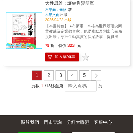
毀？ 延伸產品系列之前，先自問哪兩個問
店，成功將營收提高了五倍。 之後他成立創客
犬性思維：讓銷售變簡單
再年輕，去做個人品牌、自媒體感覺太過冒
勢動態。第一章 品類中的競爭：品類就是戰場
題？ 明星代言、KOL推薦，有哪些潛在風
營業研究所，提供中小企業馬上套用的賺錢模
險，不過我想告訴你：「真正冒險的，是在大
品類作為市場競爭的核心，解析企業要如何選
布萊爾．辛格
著
險？ 訴諸情緒、獨特性，為何只會白費力
式。 並為銀行、商社、保險公司、地方政府等
變動時代尋求安逸與不變。」 我36歲才開始從
木果文創
出版
擇合適的品類，以及如何通過定義新品類來削
氣？不論你是領導者、行銷人，還是想要打造
舉辦「獲利模式發想研習課程」， 至今已有超
2025/04/28 出版
零經營（現在40歲），一路說書漲粉、接案開
弱競爭對手，以便在競爭中更容易勝出。第二
個人品牌、推動社會改革，與大腦合作，才能
過一千家公司，超過三萬名學員參加研習。 一
課，現在還圓夢出書，這些都是學習經營自媒
章 品牌定位：競爭格局闡述品牌在競爭中的差
【本書特色】 ●布萊爾．辛格為世界最頂尖商
事半功倍、成為人們的直覺首選！各界讚譽
提到暢銷品，很多人都會說：「我沒有創意與
體帶來的成果，怎麼學、學什麼、跟誰學？就
異化定位，分析如何通過「定位策略」建立品
業教練及企業教育家，他從幽默及別出心裁角
「本書是企業成功傳遞品牌訊息的關鍵……相
靈感啊……。」 沒關係，很多熱賣商品或行銷
是我在這本書會提到的內容。 這四年來，我學
牌在市場中的獨特位置，讓消費者清晰了解品
度出發，穿插生動真實的個案故事，提供出色
當實用的建議。」──《華爾街日報》「這不是
手段，都不需要創意， 而是將現有商業模式做
到一件事，不是「努力就能出頭天」那種雞
牌的核心價值。第三章 了解消費者：勝負的輸
的個人發展培訓，講授突破性技巧，是專為想
一本普通的行銷書，而是一份翻轉思維、挑戰
323
調整，可以變換的面向多達七種： 利用時間
79
折
特價
元
湯，而是「只要你掌握了市場需求，怎樣都可
贏在獲得多少的消費者強調以消費者需求為中
成為自己理想中的成功人士而設計。 ●解鎖銷
常規的宣言，將徹底改變你對說服和影響力科
差、空間差，避開競爭； 配合生活型態，放大
以變出錢來」的規則，差別在於你抓得是否精
心的重要性，通過深入了解其行為、需求與心
售神話 ！想幹一番大事業，不必須做一隻好鬥
學的看法。」──約拿．博格（Jonah
或縮小商品重量； 不改商品功能，改收費機
加入購物車
準、做得是否到位、錢賺得多或少而已，即使
理，為企業制定有效的營銷策略。Part 2：佔領
的、兇猛的軍犬。以相對平和的心態接受原原
Berger），華頓商學院教授、暢銷書《如何改
制、或換個更有利於自己的戰場； 借助其他公
最終我撐不下去，到時再回頭去就業市場找工
消費者想象（心智）空間打造品牌形象，提升
本本的自己，不再逼迫自己去做一些根本做不
變一個人》作者「本書融合了行為科學和行銷
司或顧客的力量（別單打獨鬥）。 只要改變其
作就好。 我知道，這條路並不簡單，因為光是
辨識度與價值認同，讓消費者在購買之前「想
來的事情。你需要做的是回避或彌補弱點，把
策略，引人入勝；對於任何渴望讓企業和品牌
中一個就夠。 ◎利用時間差、空間差，避開競
開始，對許多人來說就是一道門檻，而我，是
得到」我們的品牌。第四章 品牌：建立獨特的
自己的才智兌換成現金，並從其他品種的銷售
1
2
3
4
5
長久成功的人來說，都是必讀之作。」──麥
爭！ 某租車公司收費，只要市場行情的一半，
來幫忙拆門檻的人。 你也許從未接觸過商業思
形象探討品牌的核心定義及其在營銷中的作
狗學會最好的銷售、心理和情緒技巧，成為領
可．普拉特（Michael Platt），華頓商學院神
這樣就能賺？ 因為該公司利用「空間差」：把
維，從沒想過品牌需要個性與專屬色，沒想過
用，解析如何通過品牌建設來增強市場競爭
域的領軍人物。 每個人內心都有一種「狗」的
頁數
1
/13
移至第
頁
經科學倡議主任、《領導者的大腦》（The
營業店鋪設在加油站內，租車兼加油！ 一樣都
市場不變的需求是什麼，也不知道如何運用AI
力，以及如何讓品牌在消費者心中留下深刻印
特質每個人內心還都有一件珍寶本書試圖教你
Leader’s Brain）作者「本書堪稱理解、運用大
是給上班族乘車優惠， 新加坡地鐵卻能成功疏
借力使力而不被AI取代，沒關係，這本書都囊
象。第五章 品牌資產：累積長期價值分析品牌
同時看到這兩者的存在★歷1/4世紀暢銷全球經
腦本能的大師之作，它顛覆了關於消費者行為
解7%的尖峰時間人潮，為什麼？ 改變「時間
括了，我提供的不是什麼有了就無敵的終極知
資產的組成要素，如品牌知名度、忠誠度、感
典著作！★激勵數百萬人心靈和願景，世界500
和說服方式的傳統認知。對於行銷長和引領行
差」：早上7：45前抵達目的地，車資全免！
識與工具，而是你前往個人品牌領域的知識橋
知品質等，探討如何透過戰略性營銷累積品牌
強首席商業軍師、「富爸爸集團」權威教育顧
銷未來趨勢的領導者來說，其價值難以估
◎不用改商品功能，換收費機制 客人點一杯咖
梁。 不過我得先提醒你，這本書不是滿滿AI技
的長期價值，以及提升與消費者溝通的效率。
問布萊爾．辛格，引導全球商業領袖成為傳
量。」──拉賈．拉賈曼納（Raja
啡卻坐了好幾個小時，怎麼提升翻桌率？ 改計
巧的工具書，而是側重於你建立影響力的方法
第六章 品牌延伸：拓展不同戰場剖析品牌如何
奇！激發你的銷售犬性，掌握銷冠鈔能力！想
Rajamannar），萬事達卡行銷長、暢銷書《量
時收費（收場地費），例如用餐時間只能兩小
論： -如何找到自己的內容定位？-要怎麼用AI
通過進入新產品類別來開闢增量銷售戰場，且
關於我們
門市查詢
分紅大聯盟
客服中心
成功，離不開銷售！想成為偉大領袖，都需要
子行銷》（Quantum Marketing）作者「我在安
時。 ◎過去有哪些服務，現在消失了？ 戶外露
來協助內容創作與流程加速？-個人品牌的底層
在品牌延展的過程中保持一致的品牌核心價值
「強大推銷力」！本書使得任何一種銷售都變
泰保險擔任行銷長的時候，詹恩的『成長觸發
營用品店，怎麼賣東西給不露營的人？ 你可能
邏輯是什麼？-如何讓自己被看見、被信任、被
與統一性，並達成不同的運營指標。第七章 廣
得簡單起來！被譽為「大師中的大師」的布萊