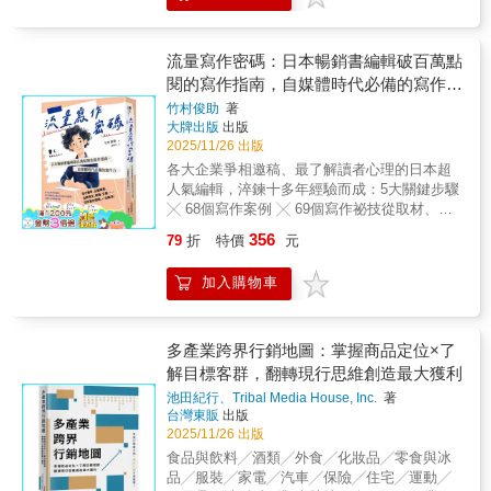
際人ViP Paris品牌領袖學院院長、早稻田大學
獨家條款、內容著作權等談判籌碼。4.全球影
讓？還是該先出手？本書用漫畫圖解的方式，
商學院奢侈品策略研究所客座講師）白亨利
響力：掌握多平台戰略（IG、TikTok、
把艱深的賽局理論轉化為人人都能理解、立即
（亞洲兄弟投資集團總裁、法國日本國際企業
YouTube、LinkedIn等）並洞悉國際市場差異，
套用的生活策略，小自購物議價，大至商業談
流量寫作密碼：日本暢銷書編輯破百萬點
品牌投資企業家）朱欽麒（Nautica創辦人、
將品牌影響力從國內延伸至全球小眾市場。5.
判，讓你從此無往不利。從納許均衡、囚徒困
閱的寫作指南，自媒體時代必備的寫作力
Forbes雜誌TOP25知名美籍華人）何飛鵬（城
夥伴永續化：將一次性合作轉變為品牌大使計
境、沉沒成本、膽小鬼賽局、海盜賽局，到職
邦出版集團創辦人）別蓮蒂（國立政治大學企
【暢銷紀念版】
竹村俊助
著
畫，建立長期穩固的夥伴關係，享受更高達11
場、感情、談判、投資、行銷的真實案例，55
管系特聘教授）林命群（台北文華東方酒店
大牌出版
出版
倍的投資回報率。 別再錯過影響力經濟的黃金
個關鍵觀念，讓你在最短時間內看懂局、選對
業主）林俊昇（國立臺灣大學全球品牌與行銷
2025/11/26 出版
時代，別讓競爭對手搶先一步，把你的受眾變
路。本書特色：1分鐘就能讀懂一個賽局觀念：
研究中心主任 、國際企業學系暨研究所教授）
各大企業爭相邀稿、最了解讀者心理的日本超
成他們的粉絲。在資訊爆炸的時代，行銷不只
不推公式、不講艱深數學，用故事與漫畫直擊
張祐銘（上曜集團董事長）
人氣編輯，淬鍊十多年經驗而成：5大關鍵步驟
是被看見，更是被信任。這本書，帶你從流量
重點。55個常見人生賽局情境：職場升遷、加
╳ 68個寫作案例 ╳ 69個寫作祕技從取材、邏
走向影響力，從曝光走向成果。【本書特色】
薪談判、夫妻溝通、商業競爭、人際互動，全
輯到架構，讓你的寫作變得更好的關鍵，就在
1.教你如何找到「對的網紅」不光看粉絲數，
都用得上。從「為什麼會輸」到「怎樣不再
356
79
折
特價
元
這本書裡！ 電子郵件、企劃提案、社群發文、
教你挑選真正能影響目標客群的合作對象，避
輸」：教你辨識陷阱、避免內耗，在劣勢中也
簡報、文案……任何寫作問題，一次解決！ 你
免花了錢卻沒有成效。2.一步步拆解「合作全
能保全利益。看懂人性，比算得精準更重要：
加入購物車
寫作的最大煩惱是什麼？苦無靈感？寫了沒流
流程」從接洽、議價、規劃內容到追蹤數據，
每一個賽局，拆解的都是人心與選擇背後的邏
量？詞不達意？＼有了這本書，你就不需要再
讓你少踩坑、不被網紅或代理商牽著走，真正
輯。看完本書你將學會：為什麼「理性選擇」
煩惱了！／日本最懂「寫作痛點」的王牌編輯
能掌控行銷主導權。3.社群操作的實戰心法教
常常導致最差結果？什麼時候該合作，什麼時
竹村俊助，給你最實戰派的內容，找出5大寫作
多產業跨界行銷地圖：掌握商品定位×了
你設計貼文、影片、活動，讓品牌在社群平台
候該先退一步？如何跳出囚徒困境，避免兩敗
讓人痛苦的原因，並提供方法一一擊破，讓你
能自然引發關注與互動。4.從「曝光」到「帶
解目標客群，翻轉現行思維創造最大獲利
俱傷？面對沉沒成本，何時該果斷停損？在強
不再當苦命寫手！▍ 寫作的魔法人人有效，
動銷售」幫你把網紅行銷和品牌業績串起來，
者環伺的局中，弱者如何自保甚至逆轉？適合
池田紀行、Tribal Media House, Inc.
著
而且效果無窮大無論是寫電子郵件、企劃書、
把流量變成交與長期客戶。【推薦人】Paul Wu
讀者：想提升決策力、談判力、判斷力的上班
台灣東販
出版
履歷、部落格、使用社群媒體，甚至是跨領域
吳承諭｜艾普斯媒體 創辦人Vito大叔 ｜重啟人
族對商業競爭、投資、人性心理有興趣的讀者
2025/11/26 出版
專業能力，如產品銷售、數位行銷、廣告、創
生教練、人氣播客、圖文作家郝旭烈｜郝聲音
覺得理論書太硬，但又想「真正用得上」的人
食品與飲料╱酒類╱外食╱化妝品╱零食與冰
業等，要抓住注意力短暫、閱讀碎片化的受
Podcast主持人【好評推薦】如果你真心想在網
想用最少時間，建立一套思考框架的你前言懂
品╱服裝╱家電╱汽車╱保險╱住宅╱運動╱
眾，最低成本且高效益的方法，就是學好寫
紅行銷領域發展，那麼這本書絕對是你必讀的