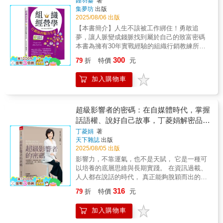
業中找到突破，甚至像 Nic一樣站上屬於你自己
鍾羽蓁
著
了你最想知道的經營祕訣：◎如何透過三個明
集夢坊
出版
的成功舞台！」——Jerry Huang，百萬課程學
顯的跡象，幫你辨別是否擁有完美的會員市
2025/08/06 出版
院創辦人「我最有共鳴的位置，反而是在他的
場？◎如何輕鬆吸引新會員——即使你不喜歡
早年創業故事，因為他所中過的伏，無形中是
【本書簡介】人生不該被工作綁住！勇敢追
「銷售」？◎為何停止招收會員反而能讓你的
在給啟示予你和我，以後不要再走無謂的冤枉
夢，讓人脈變成錢脈找到屬於自己的致富密碼
業務更快速、爆炸性成長？◎如何創造會員無
路，倒不如好好參考他的成功方式。」——
本書為擁有30年實戰經驗的組織行銷教練所
法抗拒的方案，讓他們不斷回購？◎在前三十
Brian Lee，匠人字房創辦人「我相信，當你讀
著，主要在講述組織行銷的運作與操作技巧，
300
天該做些什麼，才能讓會員的終身價值增加三
79
折
特價
元
完這本書後，你會對營銷有全新的理解，並且
期望讀者能理解其中的道理，並應用在日常之
倍？書中內容更是詳細分為五個部分，完整涵
能夠將Nick的營銷智慧運用到實際工作中，取
中，創造更好的生活品質；也期望能吸引到對
蓋建立成功會員計畫的關鍵步驟：1. 奠定基
加入購物車
得更大的成功。」——Ellen Lin，跨境電商專
組織行銷或追逐財富自由有興趣的夥伴一同投
礎：探討會員模式是否適合你的事業，如何進
家「書中所教的方法，都是每一位老闆學完後
入組織型行銷，找到屬於自己的財富密碼。 內
行市場調查了解顧客，並建立「訊息地圖」來
可以直接應用到自己事業上的，而不是『好看
容大致由淺入深，開頭先說明將知識與技巧應
描繪顧客從「現在」到「未來」的轉變旅程。
卻不中用』的理論知識！」——Zac Phua，馬
用在生活的方法，包含建立心態、自我定位、
超級影響者的密碼：在自媒體時代，掌握
2. 吸引會員：介紹「卓越循環」，透過幫助客
來西亞網上營銷專家「這本書是一個創業血淚
生活規劃等。其後慢慢帶到組織行銷的專業概
話語權、說好自己故事，丁菱娟解密品牌
戶取得成果來產生成功故事，進而吸引更多人
史，建議想創業、認識銷售藝術、把營銷效果
念「啟動」、「複製」、「倍增」，以及如何
×公關×溝通方程式，助你放大影響力！
加入。強調找到自己的「立場」與核心價值
丁菱娟
著
做到更好、真正使生意得到有效增長、從平平
運用自身魅力、團隊的力量，去創造財富。此
天下雜誌
出版
觀，並專注於一個主要平台來建立內容與受眾
無奇的打工仔生活中解放出來的你閲讀本
外，與市面同類書籍較為不同的是，內容穿插
2025/08/05 出版
連結。提供內容創作技巧（如批次製作、多種
書。」——林作，前執業大律師「Nic讓我明
分享豐富的職場案例與問題思考作為指引，協
格式、短小精悍、長效性）和吸引潛在客戶的
影響力，不靠運氣，也不是天賦， 它是一種可
白，建立個人品牌不是炫耀成就，而是告訴大
助讀者掌握章節核心的意涵，並且從中自我進
工具（如懶人包PDF、問答指南）。有效的登
以培養的底層思維與長期實踐。 在資訊過載、
家，一個普通人如何一步一步，通過堅持與努
步。後段則聚焦於數位工具應用，包括
陸頁面標題應具體並點出痛點。同時，鼓勵
人人都在說話的時代， 真正能夠脫穎而出的，
力，達成自己的目標。」——Kenwat，網購創
Facebook、Instagram、YouTube、TikTok、
「借力使力」，善用他人的受眾來快速擴大自
不只是表現優異的人， 而是能讓「對的人主動
業導師「Nic將多年來對營銷學的實戰心得集結
ChatGPT與Canva的功能說明與實務應用，教
316
79
折
特價
元
己的名單。3. 服務會員：介紹四種常見會員模
為你說好話」的人。 你是不是也曾經歷過： │
成書，內容不僅易於理解，還加入了許多生活
你如何以現代社群與AI工具放大個人影響力，
式：知識型、產品型、服務型和社群型。指出
努力工作，穩定輸出，卻總是錯過升職機會？
中的市場營銷例子。」——布偉傑，香港藝人
打造魅力行銷力。最後還有附上夾冊《組織行
加入購物車
人們退訂的主要原因之一是內容過多而感到不
│品牌形象無法擴散，空有好產品卻無人知
「我親眼目睹了Nic以及他幫助過的學生們在短
銷啟動祕笈》，是作者匯聚多年經驗，幫助新
知所措。提出「成功之路」的概念，透過設定
曉……│錯估形勢，讓負面輿論持續蔓延、難以