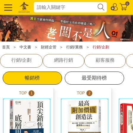
0
首頁
＞
中文書
＞
財經企管
＞
行銷/業務
＞
行銷/企劃
行銷/企劃
網路行銷
顧客服務
暢銷榜
最受期待榜
TOP
TOP
1
2