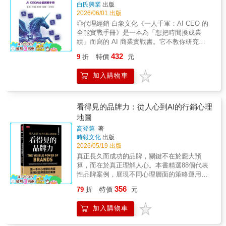
助他們重拾信心，參與決策，並找回自主性。
落地成熱賣商品以十個核心課題為主軸，逐步
立、曾智揚、楊白全
著
白氏興業
出版
站，傳統行銷的「點擊成長」邏輯已不適用，
你要是不了解這些轉變，不了解全新的消費行
拆解新產品與新事業最容易犯下的錯誤，幫助
2026/06/01 出版
引爆行銷人深層焦慮：如果不進入AI的答案，
為，你的行銷戰術就會落伍。無論你是行銷
讀者快速找對方向、快速驗證假設，每一步驟
◎代理經銷 白象文化《一人千軍：AI CEO 的
品牌等於徹底消失？ 沒流量也能有高業績，讓
長、小型企業主，或是創作者，因應現代史上
都提供清楚的方法與實用工具，讓好點子不再
全能實戰手冊》是一本為「想把時間換成業
AI成為你的金牌業務員！ 身為全球權威SEO工
最重大的客戶行為和心理演變，作者協助你重
只是靈光一閃，而是可以被系統化實踐的流
績」而寫的 AI 商業實戰書。它不教你研究
具品牌「Ahrefs」的指定合作夥伴，本書作者
回人性最根本的面向，在AI時代超越對手，贏
程。Step 1∣重啟：挪出時間替最重要的挑戰衝
AI，而是教你用 AI 成交、放大產出、降低人力
Harris以嚴謹的數據分析與前瞻的戰略思維著
得客戶。
432
9
折
特價
元
刺。Step 2∣顧客：找出你的顧客＆你能為他們
成本。三大效益一、直接提升成交效率，不再
稱，是台灣搜尋行銷界公認的指標人物。他彙
解決的問題。Step 3∣優勢：找出團隊的獨特優
卡在流程與人力從行銷內容產出、客戶開發、
整逾十年協助上千家企業客戶的豐富經驗，撰
加入購物車
勢，打造別人提供不了的解決方案。Step 4∣競
簡報製作到跟進溝通，本書教你用 AI 建立可複
寫出版界第一本系統化論述數位搜尋優化的實
爭：這個步驟太過基本，以至於經常被跳過；
製的商業流程，減少反覆試錯與無效溝通，讓
戰專書。 他指出，雖然AI讓導流減少，但很大
或天真地以為自己的產品一定會勝出。Step 5∣
時間真正用在「談成生意」而不是被雜事拖
程度影響消費者對品牌的優先選擇權（心佔
差異化：最理想的差異點，既要對顧客非常有
垮。二、全面降低人力與外包成本，放大單位
看得見的品牌力：從人心到AI的行銷心理
率）與品牌驗證（信賴度）。本書將透過系統
價值，你也要能獨家提供。Step 6∣原則：若缺
產出不需要先擴編、不必仰賴昂貴外包團隊，
地圖
化的SEO（搜尋引擎優化）、AEO（答案引擎
乏決策原則，當自尊與話術占了上風，就必須
一人即可完成行銷、業務、影音與基本法務需
優化）到GEO（生成式引擎優化），布局全域
高登第
著
重頭摸索方向。Step 7∣選項：除了最初的點
求，用 AI 取代高頻、耗時、低附加價值工作，
搜尋優化的技巧，讓品牌在零點擊時代，依然
時報文化
出版
子，還要想出其他的可能性。Step 8∣鏡頭：選
讓小團隊也能擁有大團隊戰力。三、快速建立
是消費者心中的首選。 【後AI時代精準行銷的
2026/05/19 出版
定某個方法之前，先切換至不同的鏡頭，刻意
可擴張的 AI 營運系統本書不是零散工具教學，
必要概念】 Q：為什麼SEO仍是GEO的基石？
真正長久而成功的品牌，關鍵不在於龐大預
尋找衝突的意見。Step 9∣假設：在你證實之
而是可模組化導入的實戰系統，能隨公司成長
A：AI生成答案時會採用RAG（檢索增強生
算，而在於真正理解人心。本書精選88個代表
前，一切只是假設。Step 10∣實驗：以迷你迴圈
逐步擴充，協助你從個人作戰，升級為可複
成）機制，即時掃描搜尋結果。網站如不能穩
性品牌案例，展現不同心理層面的策略運用，
的形式做實驗，直到找出人們喜歡的解決方
製、可放大的商業模式。這不是一本讀完才會
定出現在傳統搜尋的前段，AI推薦的機率會顯
一語道破與消費者對話的底層機制！品牌的關
案。
有感的書，而是邊看邊用、立刻見效的實戰指
356
79
折
特價
元
著降低。 Q：如何讓品牌被AI辨識為一個實
鍵，不在於你說了什麼，而在於他們感受到什
南。八位來自第一線的實務作者，將各自已驗
體？ A：品牌名稱需具備獨特性，在官網、社
麼。 我們每天都在作選擇，卻不一定知道自己
證可行的 AI 應用流程完整拆解，讓讀者可以直
加入購物車
群、媒體報導中維持一致的品牌足跡，才能讓
的決定早已在品牌設計好的心理劇本中發生。
接複製使用。當市場競爭只留給行動最快的
AI建立穩定的信用輪廓。 Q：AI偏好引用什麼
我們為何記得某句廣告詞？為何偏愛某家香
人，《一人千軍》正是為想搶先一步成交的你