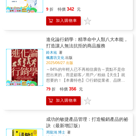
互動、個人化、引領）取代傳統「5P」，讓企
排行榜冠軍《發問和選擇》（Ask and
業不再只是銷售商品，而是打造與客戶深層連
342
9
折
特價
元
Choose）作者「史都．麥克拉倫是一個特別的
結的體驗。▎因應數位與多元市場的挑戰面對
人。他對於打造會員制事業的知識深度無人能
數位科技、新媒體與全球市場變化，本書提供
加入購物車
及。更難能可貴的是，他對幫助他人成功的投
中小企業、B端企業及出海品牌具體行銷對策，
入與執著……這是個強大到近乎致命的組合，
涵蓋行銷組織建構、效益評估、跨文化行銷實
而且是最棒的那種。」——狄恩．葛拉齊歐西
務等。作者不僅強調理論，更重視實踐，讓不
（Dean Graziosi），多部《紐約時報》暢銷書
同規模與背景的企業都能找到適合自身的行銷
進化論行銷學：精準命中人類八大本能，
作者、Mastermind.com共同創辦人「建立自己
方法與突破點。◎一本人人都該讀的行銷思維
打造讓人無法抗拒的商品服務
的線上社群，對我來說在各個層面上都是一段
之書本書不只寫給行銷人，更是一本企業經營
鈴木祐
著
極具回報的旅程。如果你也想這麼做，麥克拉
者、產品經理、創業者與職場工作者都能從中
楓書坊文化
出版
倫是這個領域的元老，也是最前線的開拓者，
受益的書。它不只是一本行銷工具書，更是一
2025/06/27 出版
這本書正是你所尋找的那一本。」——麥可．
部商業哲學著作，幫助讀者理解市場、理解人
～84%的年輕人已不再相信廣告～賣點不是你
邦蓋．史坦尼爾（Michael Bungay Stanier），
性，並在數位轉型的浪潮中找到前行的方向。
想出來的，而是顧客／用戶／粉絲【天生】就
《教練習慣》（The Coaching Habit）作者「如
本書特色：本書系統化重構了市場行銷的核心
想要的！【本書特色】◎行銷從業者、品牌經
果你想打造一個成功的會員計畫，那就好好讀
理念，強調「以客戶為中心」的哲學觀與數位
營者、內容創作者等都適用！◎根據最新科學
這本書吧！書中會教你建立一個蓬勃發展的會
時代的創新需求，從文化、策略、戰術三大層
356
79
折
特價
元
研究，掌握人類本能下的核心慾望！◎以5大任
員計畫和創造經常性收入來源所需要知道的一
面全面解讀行銷本質，並提出5P到5E的升級架
務＋62種技法，教你如何設計出讓人無法抗拒
切。」——凱莉．格林（Carrie Green），《她
構。書中融合實務案例與理論架構，具備高度
加入購物車
的用戶體驗！你是不是也曾遇過這樣的困境──
決心創業》（She Means Business）作者、
實用性與前瞻性，兼顧企業經營與個人成長，
明明是自己傾注心力打造的產品或內容，卻沒
「女性創業協會」創辦人「這不只是一本改變
是一本橫跨知識性、啟發性與操作性的行銷寶
人買單、沒人分享、沒有回響；面臨演算法、
遊戲規則的指南，適用於任何想創造穩定收入
典。
平台規則、用戶口味改變，感覺做得再多，也
成功的敏捷產品管理：打造暢銷產品的祕
的創業者，它還會徹底改善你的方法、訊息和
無法精準打中對方的心。於是⋯⋯聽說SEO很
訣（最新增訂版）
行銷策略。這本書不只是會員計畫的入門書，
重要，就注重關鍵字；聽說社群平台不可或
也是一部事業建立器。」——芭莉．鮑姆賈納
周龍鴻 博士
著
缺，就努力增加發文；聽說要做用戶分析，就