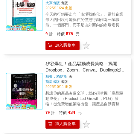
性的公司像是蘋果，開始著重人員的培訓，掌
為贏家，也能分析、權衡與取捨，找到最佳策
林
著
大寫出版
出版
強烈推薦他。相信我，你一定不會後悔！
控實體銷售環境和後續服務，營造良好的互動
略去應對，不至於輸得太慘。 本書藉由生
2025/11/24 出版
──Nokia全球數位需求與行銷活動主管崔珊娜‧
體驗，培養顧客忠誠度。想在市場上取得優
動的故事，介紹了11 種不同的賽局策略，包括
今天的行銷要走向「市場戰略化」。當前企業
布勞（Zsuzsanna Blau）《行銷人不可不懂的
勢，行銷策略至關重要！好的行銷策略必須傳
納許均衡（Nash Equilibrium）、囚徒困境
最大的困境可能就在於僅把行銷作為一項職
網紅行銷實戰學》是迄今為止對這個充滿商機
達出產品的最終價值，引導潛在顧客購買產
（Prisoner's Dilemma）、智豬賽局（Boxed
能、一個部門，而不是由外而內的市場增長戰
無限的產業，進行最深入且最具洞察力的研究
品，並激發出雙向互動中的極大商機——◆可
Pigs Game）、獵鹿賽局（Stag Hunt）、酒吧
略。── 行銷學大師科特勒90歲的經典獻禮，科
與評論。戈登擅長將硬事實與生動故事巧妙結
口可樂公司大舉研發新配方，為何導致嚴重的
賽局（El Farol Bar Problem）、槍手賽局
675
9
折
特價
元
特勒與他的共事諮詢團隊將回到起點，面對他
合，將冰冷的統計數據與第一手訪談連結，進
失敗？◆戴森（Dyson）成功將產品從吸塵器
（Truel）、膽小鬼賽局（The Game of
們客戶最需要解決的問題──為什麼行銷失去了
而揭示真實的產業現況。無論是B2C還是
延伸到吹風機，他們如何辦到？◆英國航空公
Chicken）、沉沒成本謬誤（Sunk Cost
加入購物車
效果，什麼樣的行銷才能帶來業務增長？在經
B2B，如果你想深入瞭解、善用甚至踏入網紅
司想營造有趣多彩的新形象，不只改變宣傳口
Fallacy）、海盜賽局（Pirate Game）、討價
濟需求不明朗，市場環境受技術衝擊而多變的
行銷領域，《行銷人不可不懂的網紅行銷實戰
號，還在飛機尾翼塗上充滿活力的設計，但怎
還價賽局（Bargaining Game）及銷售策略等。
時代，企業高層應該時常要反思公司的使命與
學》無疑是你的明燈。──Strand常務董事托比‧
麼會得到顧客的負面反應？◆吉百利
透過分析這些賽局策略，以及它們衍生出來的
路徑。本書就是一本解釋什麼是行銷的最本質
矽谷爆紅！產品驅動成長策略：揭開
查普曼-多維（Toby Chapman-Dawe）深入探索
（Cadbury）巧克力如何藉由「大猩猩跟隨音樂
生活智慧，我們可以輕鬆掌握一些賽局論的思
意義，以及如何操作它的思考與習作書。它既
Dropbox、Zoom、Canva、Duolingo從免
網紅行銷領域，本書的見解讓我對我如何在
打鼓」的廣告改變公司未來？行銷是企業與顧
維，學會如何巧妙運用相對應的策略，更可以
是寫給執行長、參與公司最高層戰略的策略思
NHBF制定有效的行銷策略有了深刻的啟發。顯
客溝通的橋梁，正如行銷學大師菲利普．科特
費增值到數十億規模的祕密
看懂他人的「詭計」。 本書透過漫畫的形
戴夫．柏伊斯
著
考者，更直接一點說──是寫給每一家企業的中
而易見，為品牌選擇適合的合作對象是成功的
勒所說：「有效的行銷，是針對正確的顧客，
式，對文字內容進行圖像化，活潑幽默的漫畫
商周出版
出版
長期規畫書。科特勒與他的研究諮詢團隊在這
關鍵。──National Hair and Beauty Federation
建立正確的關係。」本書深入淺出介紹行銷的
2025/10/11 出版
形式，生動有趣的場景對話，讓讀者可以在輕
本直指核心的最新著作中，顛覆過往行銷僅限
數位行銷總監莎曼珊‧透納-梅恩（Samantha
本質與途徑，是投入該領域必讀的書。【你是
鬆的氛圍中，掌握賽局的思維與策略。 閱
想讓你的產品夯遍全球，就必須掌握「產品驅
於商品傳播及促販設計的功能想像，他與合著
Turner-Meyern）這本書富有洞察力，提供豐富
知識控嗎？關於牛津通識課】用最簡明直白的
讀本書，不僅可以享受賽局與思考的樂趣，更
動成長」（Product-Led Growth，PLG）策
者們首先即指出了「增長」是企業永恆面對的
的案例分析與訪談，輔以眾多實用的技巧，幫
方式，了解現代人最需要知道的大問題。牛津
可以學會用賽局的思維來處理生活、職場以及
略！從免費增值策略出發，讓產品自動賣翻
任務，而真正意義的「行銷」是市場戰略的實
助讀者真正瞭解網紅行銷領域。──Closer Still
通識課（Very Short Introductions，簡稱VSI）
人際關係中遇到的難題，進而突破困境，得到
天！ ◎Next Big Idea Club葛拉威爾等推薦必讀
現。本書既有商業讀者們可能已熟知的如「品
434
79
折
特價
元
Media（行銷技術展）行銷總監莉莉‧托克曼希
是英國牛津大學出版社（Oxford University
更好的結局。
◎尼爾．霍恩（Neil Hoyne）／Google首席策
牌戰略」、「市場分隔」等概念的重驗本質與
瓦（Lily Tokmantseva）戈登對我們行業的評
Press）的系列叢書，秉持「為所有讀者提供一
略師、羅伯．吉格里奧（Rob Giglio）／Canva
新作法論證，也有如書中指出的「許多企業都
估全面又精確。本書或許可以說是目前為數不
加入購物車
個可讀性強且包羅萬千的工具書圖書館」的信
首席客戶長 好評推薦從矽谷實戰到MBA課
宣稱自己有的」數位市場戰略的新領域主張。
多、能夠徹底剖析網紅行銷各種形式，將正在
念，於1995年首次推出，多年來已出版近700本
堂，全球成長最快的商業模式》快速結合AI，
在簡明扼要的七個章節主題中，科特勒與合著