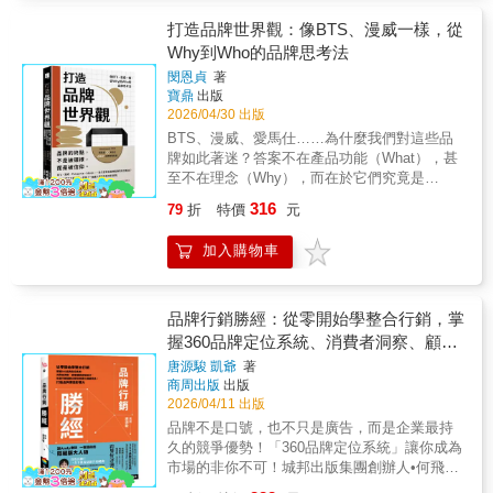
樣的文章段落？ A：AI以「語意區塊」來讀
水、某種包裝顏色？那些心理驅力，其實正左
而寫。
取。內容要具備語意獨立性，AI即使不看上下
右著我們的行為與認同。 本書從心理學的角度
打造品牌世界觀：像BTS、漫威一樣，從
文也能理解並採用該段落。 【全域搜尋優化的
出發，拆解品牌與消費者之間的情感結構，解
Why到Who的品牌思考法
實戰邏輯與工具】 本書拆解搜尋情境的框架，
析動機、感官、記憶、情緒、態度、認同、社
閔恩貞
著
並提供實用的GEO優化路徑： ・網站架構優
會影響、文化脈絡到AI共創等面向如何在選擇
寶鼎
出版
化：導入Schema結構化資料，確保內容資產可
與忠誠度上發揮作用。內容涵蓋品牌如何被消
2026/04/30 出版
被AI理解。 ・內容E-E-A-T升級：打造風險最
費者記住、品牌語言如何設計才能打動消費
BTS、漫威、愛馬仕……為什麼我們對這些品
低、信任最高的事實基準內容。 ・SERPO策
者、如何了解消費者的心理動機，以及破解消
牌如此著迷？答案不在產品功能（What），甚
略：不只優化官網，更布局第三方媒體，包圍
費決策後的認知陷阱。 並且，在AI崛起的今
至不在理念（Why），而在於它們究竟是
AI的資料來源。 ・GEO追蹤工具：善用
天，品牌溝通不再局限於「人對人」。AI正逐
「誰」（Who）！讓顧客從「消費者」進化為
WorkDuo監控品牌提及率與引用率。 這本書不
漸成為品牌與消費者互動的重要參與者，能透
316
79
折
特價
元
「命運共同體」的終極商業思維 全球頂尖品牌
是教你如何使用AI，而是教你如何贏得AI演算
過語言生成、情境模擬與即時回應，形塑全新
顧問、Interbrand CCO閔恩貞淬鍊30年操刀超
法，強固品牌。 無論深受流量消失而焦慮的行
的品牌心理體驗。面對這個轉折點，行銷工作
加入購物車
過600個頂尖品牌，顛峰集大成之作！ 在這個
銷與廣告人、力求在碎片化平台中脫穎而出的
者必須同時掌握科技與人性，才能在複雜的媒
萬物皆品牌的時代，為什麼有些品牌只能在紅
自媒體經營者，或是正為企業布局數位資產的
介環境中建立信任與共鳴。 全書精選了高達88
海中削價競爭，有些品牌卻擁有死忠的「信
經營者與決策主管，都可主動出擊！ 專業推薦
個具代表性的品牌案例，橫跨本土與國際、奢
徒」？為什麼我們會因為Nike熱血沸騰，在
品牌行銷勝經：從零開始學整合行銷，掌
周振驊Ryan 燒賣研究所共同創辦人 邱煜庭 集
華與平價、實體與數位，呈現品牌在不同心理
Aēsop 的店裡流連忘返，甚至自願成為特斯拉
客式行銷專家 邱韜誠Frank 資深SEO專業顧問
握360品牌定位系統、消費者洞察、顧客
層面上的策略運用。國際案例如：Dyson、
的傳教士？ 曾一手打造連鎖KANU咖啡、T.O.P
謝依如Ruby MMdc關鍵數位行銷創辦人 （依姓
Herm?s、Dove、SK-II、LV、日立家電、三
體驗旅程設計、年度行銷檔期企劃到差異
唐源駿 凱爺
著
咖啡，並主導2018平昌冬奧、三星、現代汽車
氏筆畫排序）
星、Deutsche Grammophon（DG）；台灣本
商周出版
出版
化關鍵訊息，打造品牌價值影響力
等國家級與世界級品牌專案，全球頂尖品牌顧
土案例如：五月天、黑松、桂冠湯圓、Zorin
2026/04/11 出版
問、Interbrand CCO閔恩貞提出關鍵洞見：真
Audio、微熱山丘、台灣雲豹自行車、北海鱈魚
品牌不是口號，也不只是廣告，而是企業最持
正強大的品牌，都是「世界觀的創造者」。品
香絲、再睡5分鐘；同時也納入新世代的品牌樣
久的競爭優勢！「360品牌定位系統」讓你成為
牌思維的典範轉移：從賣產品（What）到賣人
貌，例如ChatGPT如何成為工作效能的得力助
市場的非你不可！城邦出版集團創辦人•何飛鵬
設（Who） 過去，行銷人談論「黃金圈法
手，或可口可樂「姓名瓶」如何透過知覺個人
企業人文講師•楊田林小資理財教主•Dr. Selena