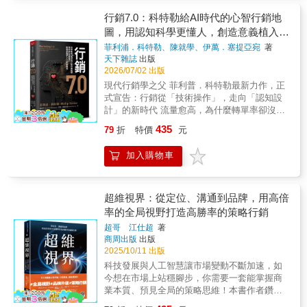
務！ 業績連續三十年成長、毛利高達80％、
你是來「幫他解決問題的人」。專文推薦范大
營業利益50％以上的自動化設備大廠「基恩
行銷7.0：科特勒給AI時代的心智行銷地
是「幽默風趣、臨場反應快、飽讀詩書、出口
斯」（KEYENCE），以其獨特的「附加價
圖，用認知科學更懂人，創造意義植入人
成章，但剛好在第一線帶兵打仗的業務總經
值」手法，讓客戶甘願掏出翻倍價錢買單。除
理」，你看到的特質從來不是天生的，而是他
心的新路徑
菲利浦．科特勒、陳就學、伊萬．塞提亞宛
著
了製造，也培育出許多頂尖的開發及銷售人
後天刻意練習訓練來的。──謝文憲｜企業講
天下雜誌
出版
才。 出身基恩斯的作者──田尻望，將其作法
師．主持人．《極限銷售》作者真正好的老
2026/07/02 出版
及獨立創業後的經驗，彙整成一般企業及個人
師，不只是懂得多，而是能把複雜的東西，拆
現代行銷學之父 菲利普．科特勒最新力作，正
都適用的技巧，助你迅速挖掘客戶潛在需求，
解成一套別人看得懂、用得上的方法論。這件
式宣告：行銷從「技術操作」，走向「認知設
為產品或服務創造最高利潤。▍三個問題，判
事很難。因為你必須先把自己的經驗抽象化，
計」的新時代 流量愈高，為什麼轉單率卻沒有
斷你的產品或服務是否有價值✅ 能讓客戶決定
找出背後運作的邏輯，然後再包裝成模型、框
同步提升？AI讓素材生成更容易，但為什麼品
「我要買」嗎？✅ 客戶買了後會有真的「使
435
79
折
特價
元
架，讓別人直接套用。范大在這本書裡做到
牌影響力卻愈來愈弱？當所有品牌都使用相同
用」嗎？✅ 使用後是否覺得「有用」？─\\\ 創
了。──陳修平｜ShiFu師父課程執行長誠摯推
的AI工具、追逐相同的演算法時，真正失效
造附加價值的架構 ///─☑附加價值的思考
加入購物車
薦（依姓名筆畫排序）王永福｜簡報與教學教
的，也許不是流量，而是傳統行銷思維。《行
法： 對於有價值的商品或服務，你要思考的
練．資管博士瓦 基｜「閱讀前哨站」站長無
銷7.0》首度將認知科學正式納入行銷體系，宣
是…… 「怎麼做才能賣？」→╳ 「為什了
糖律師｜中廣《法律新觀點》主持人林明樟
告行銷已從「數據行銷」進化到「認知行
客戶要買我們的商品或服務？」→○提供感動
（MJ）｜連續創業家暨兩岸三地上市公司指名
銷」，開啟品牌影響消費決策的新時代。
超維視界：從定位、溝通到品牌，用高倍
「提供超過顧客需求的功能或內容」→╳這是
度最高的頂尖財報職業講師郝旭烈｜郝聲音
從產品、顧客、價值、數位、AI到沉浸式體
率的全局視野打造高勝率的策略行銷
浪費，而非附加價值 「精準鎖定客戶的潛在
Podcast主持人張敏敏｜CEO高階經理人御用
驗，行銷不斷演進，其最終目標始終沒有改變
需求」→○☑基恩斯的3大關鍵策略：顧客導
超哥 江仕超
著
顧問許景泰｜商戰CXO創辦人愛瑞克｜《命定
——影響人類心智。生成式AI、大數據、演算
向、高附加價值商品標準化、全球或業界首次
商周出版
出版
之書》作者．TMBA共同創辦人
法與沉浸式科技，正在改變人類的思考與消費
推出的商品。☑支撐附加價值的2種需求：區分
2025/10/11 出版
模式。今天的消費者，早已不只是使用科技的
「顯在需求」和「潛在需求」，並找出連顧客
科技發展與人工智慧讓市場變動不斷加速，如
人，而是與AI共同接收資訊、搜尋比較、判斷
自己都尚未意識到的需求。☑從6大面向建立附
今想在市場上站穩腳步，你需要一套能掌握商
選擇的「增強型人類」。他們會主動過濾廣
加價值：提高生產力、改善財務狀況、降低成
業本質、預見全局的策略思維！本書作者鑽研
告、快速略過無關資訊，也更依賴科技輔助決
本、避免或降低風險、提升企業社會責任、雙
策略行銷十餘年，以系統化的知識架構，帶領