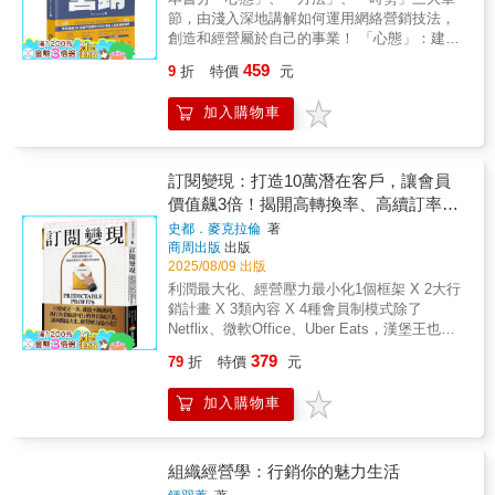
元，作者將自己多年來的數位行銷和品牌經營
型、消費者行為理論、STP定位、場景行銷
故事，不如從顧客的故事裡，巧妙置入商品，
節，由淺入深地講解如何運用網絡營銷技法，
經驗和心得毫無保留地傳授給讀者，讓你的行
等）與真實案例，解析品牌如何透過產品設計
共創一個令人深刻的暖心故事。▎人性比演算
創造和經營屬於自己的事業！ 「心態」：建立
銷決策更加精準有效。✦資料視覺化專案實
語言、符號系統、空間體驗與數位媒體營運，
法更有黏性！讓顧客感受到「被理解」用感知
成功人士需要具備的思維模式，在創業過程中
作：書中以實際電商網站資料為例，指導讀者
建構獨特的市場位置與文化意義。例如，如何
459
9
折
特價
元
取代銷售技巧。作者在本書親自示範，如何用
克服各種困難！「方法」：介紹多種網絡營銷
掌握 Looker Studio 的強大功能，如欄位參數、
像UNIQLO般以高頻SKU與媒體槓桿打造長期
語速、呼吸、停頓，創造安全感，創造一個讓
的策略和技術，有效地吸引目標客戶、提升品
進階篩選器、下鑽查詢、維度群組、社群視覺
品牌影響力；如何像Prada般跨界藝術與科技創
加入購物車
人敞開心房的空間。▎善用法式機智，從「謝
牌知名度和實現業務增長！「時勢」：把握快
元件等，讓讀者能夠充分發揮各項 Google BI
造零售體驗；或如何像台灣在地品牌一樣，結
謝，我就看看」變成「只想找你買」顧客帶走
速變化的時代趨勢，靈活調整營銷策略以適應
工具的潛力。✦結合 AI 工具：書中巧妙融合了
合文化故事與市場策略形成差異化優勢。本書
的是商品，但實際上購買的是自我認同，把話
市場變化！本書適合對創課、創業、網絡營
ChatGPT 與 Gemini 這兩項先進的 AI 工具，
的特點在於強調「品牌感知」與「場景營造」
語權留給顧客，就是轉變的開始。真正的銷
銷、知識變現、實現財富自由等感興趣的人閲
訂閱變現：打造10萬潛在客戶，讓會員
協助讀者有效解決資料清理和公式撰寫，提升
的結合，指出在當代市場，品牌不再只是賣商
售，不在於說服，而在於理解。卡維濃縮30年
讀，兼具實用性和啟發性！本書特色：‧三十個
價值飆3倍！揭開高轉換率、高續訂率的
行銷應用的效率。✦全彩印刷：詳細的操作與
品，而是經營消費者的生活場景與文化心智。
精品銷售經驗，告訴我們，精品創造的價值是
章節，每日一章，三十天由零開始學懂網絡營
視覺化過程，用彩色呈現更能所見即所得。
書中對「設計語言—品牌符號—文化意義」的
祕密
史都．麥克拉倫
著
被看見、被認同。每次對話都是信任的鋪墊，
銷！‧十位營銷專家＋一位成功ＩＰ，共同撰序
鏈結做了深入解析，並提供可操作的思考框架
商周出版
出版
每筆成交都是心與心的交會。
推薦，極具權威性！‧以簡潔的文字解釋複雜的
與練習，幫助讀者將創意轉化為可持續的品牌
2025/08/09 出版
營銷概念，不論是行内高手還是行外初哥，都
價值。無論你是剛起步的設計師、品牌創業
利潤最大化、經營壓力最小化1個框架 X 2大行
能在快速了解營銷藝術的同時獲益良多！好評
者，或是想深入了解時尚品牌運作的學生，這
銷計畫 X 3類內容 X 4種會員制模式除了
推薦：「Nic用佢嘅專業同熱誠，將複雜嘅道理
本書都將是你理解時尚品牌背後邏輯、方法與
Netflix、微軟Office、Uber Eats，漢堡王也推
講到深入淺出，讓人一睇就明，一學就用。」
靈感來源的完整地圖，帶你從一件衣服的故事
咖啡會員制，你的產品、服務也可以！★亞馬
——林盛斌（Bob Lam），香港著名主持人
379
79
折
特價
元
出發，走向一個品牌的世界觀。
遜電商類暢銷書、4.9星高分好評★你是否曾想
「我特別欣賞作者對於『簡煉營銷學』的分
過，可以不再追求單次的銷售業績，而是建立
享，這種以結果為導向的思維方式，不僅能夠
加入購物車
一個每月能帶來穩定收入與獲利的事業？擁有
幫助讀者建立正確的營銷觀念，更能在實際操
15年經驗的會員制專家史都．麥克拉倫（Stu
作中達到事半功倍的效果。」——Angus
McLaren），揭示如何透過會員計畫與訂閱制
Hung，《忌窮》網上創業書籍作者「如果你好
模式，從單次銷售轉型為穩定、可預測的經常
組織經營學：行銷你的魅力生活
好吸收書中的內容，相信你一定能在自己的事
性收入，讓獲利最大化，經營壓力最小化。除