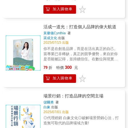
行銷的本質顛覆傳統行銷的狹隘觀念！作者指
可以進一步詢問對該商品需求更高的對象，例
銷售計畫，並避免常見錯誤。無論是創作者、
出市場行銷絕不僅是廣告、推銷或活動執行，
如定期會回購的顧客等。並從中尋找顧客們的
加入購物車
顧問、教練、中小企業主，或行銷人員，本書
而是一種「以客戶為中心」的企業經營哲學。
共鳴之處，藉此發掘產品之於顧客的價值。俗
都是一本轉型為穩定收入模式的實用指南。有
本書從文化、策略到戰術三個層面完整解構行
話說：「給人魚吃，不如教他釣魚」，本書就
效推薦——Audrey／電商人妻侯智薰／生產力
銷本質，強調價值創造、傳遞與交付，並透過
如同一把釣竿，只要學會如何使用，便能悠遊
專家、雷蒙三十創辦人（依姓名筆畫排序）
實例說明市場行銷如何成為企業長期成功的關
活成一道光：打造個人品牌的偉大航道
行銷這片汪洋，迎接屬於你的豐收。
「在這個瞬息萬變的世界裡，史都．麥克拉倫
鍵驅動力。▎行銷策略的核心地位本書明確指
黃馨儀Cynthia
著
倡導會員計畫的轉化力量，引領社群經營與事
出，真正有效的市場行銷策略不是短期促銷手
渠成文化
出版
業成長的方向。他致力於幫助創業者分享專
法，而是整合企業資源、聚焦客戶需求的價值
2025/07/15 出版
業、創造影響力，並建立可持續、無後顧之憂
戰略。書中透過STP（市場區隔、目標市場、
你不是在創造品牌，而是在活出真正的自己。
的商業模式。強力推薦！」——蓋比．伯恩斯
定位）與5P（產品、價格、通路、推廣、客戶
當專業已非稀缺，真正的競爭優勢，來自於你
坦（Gabby Bernstein），紐約時報暢銷榜冠軍
關係）框架，幫助企業制定與執行具備全局視
是否能被記得，並持續信任。在數位與現實交
《宇宙挺你》（The Universe Has Your
野的策略。同時也提醒企業應避免「以我為中
織的時代，個人品牌不再只是外顯包裝，而是
Back）作者「我親眼見證史都幫助無數創業者
300
心」的偽策略，強調以客戶價值為根本出發
79
折
特價
元
一門整合專業底蘊、價值輸出與長期影響力的
建立永續且具影響力的事業。在本書中，他揭
點。▎掌握並創造客戶需求在面對快速變化的
策略工程。本書作者黃馨儀，融合外商品牌管
示了將一次性銷售轉化為穩定經常性收入的藍
市場時，企業不僅要滿足現有需求，更應具備
加入購物車
理經驗與品牌教練實務，涵蓋從内在價值的梳
圖。這本書提供你打造成功會員網站所需的一
洞察與創造需求的能力。本書深入說明如何透
理到市場定位建構；進而落實信任内容的傳
切。」——麥可．海亞特（Michael Hyatt），
過情境觀察、心理分析、大數據運用等方法來
遞，並包含穩定變現的實踐策略，全方位協助
暢銷書《平台》（Platform）作者、《專注計劃
辨別真實需求，並說明企業如何透過情境創
你打造能跨越平台、更具續航力的個人品牌資
場景行銷：打造品牌的空間主場
本》（Full Focus Planner）出版人「史都．麥
造、目標重構與問題啟發，有效激發潛在甚至
產。這不僅是一本談論個人品牌的書，更是一
克拉倫的工作對我們影響深遠，讓我們從擠在
儲爾勇
著
隱性需求，進而開發藍海市場。▎從產品到體
部優化職涯資本、拓展社會影響力的實戰路徑
白象
出版
五百平方英尺小公寓的一人小公司，成長為連
驗的全面升級作者強調數位化時代的顧客更在
圖。願你成為那道光──不僅是為了照亮自己，
2025/07/01 出版
續七年榮登《Inc》五千大成長最快企業榜的公
意整體體驗而非單一產品功能。書中完整介紹
而是讓世界因你的價值，變得更加清晰。
司。本書是所有創業者在這個充滿不確定性的
◎代理經銷 白象文化◎破解場景營銷心法，打
產品設計、體驗管理、品牌打造與客戶關係經
世界裡，創造穩定收入和生活的必讀之作。」
造無可取代的品牌場域力量!
營的策略，並提出「5E」概念（體驗、情感、
——萊恩．勒維克（Ryan Levesque），全美