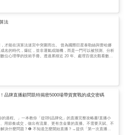
構：從轉換、管道、投放到素材選擇。● 提升投資報酬：辨識增幅
 駕馭關鍵管道：拆解四大行銷管道的最佳應用方法。● 應對AI挑
，成長就不再仰賴運氣，而是可以被驗證、被放大的結果。無論你在
盛讚★「很少人比亞歷克斯更理解行銷與成長，這歸功於他在臉書的
算法
本書把這些洞見提煉成每個創辦人、行銷人員和執行者所需的實用和
數十年來數位行銷界最頂尖的思想家與實踐者，亞歷克斯為任何規模的企
更好的報酬。」——賽斯．麥特林斯（Seth Matlins），
是唯一的教材。想讓成效翻倍甚至倍增，就照書中的方法去做。」——
，才能在演算法迷宮中突圍而出。 曾為國際巨星泰勒絲與蕾哈娜
長「不懂行銷的人該讀，自認懂行銷的人更該讀。這是一本從過去出發、帶你看
逐成名的時代，爆紅，並非運氣或隨機，而是一門可以被預測、分析
位心理學的技術手冊。透過累積近 20 年、處理百億次觀看數的
獲客」：l 鉤引點： 在關鍵 3 秒內抓住用戶指尖，讓全世界為
法主動為你推送。l 溝通演算法： 融合情感、事實與趣味，製作出
」 當全球 40 億創作者都在爭奪關注時，本書將賦予你一套有跡
行銷主管，你都可以在不斷變化的演算法迷宮中，建立起穩定增長的
紅現象，拆解成可測量、可複製的「爆紅內容模型（Viral
和邏輯贏得流量」的理性創作者與企業主而言，是一本不可多得的實戰祕
籤」、「什麼時候發文」等容易過時的平台功能。本書主張只要掌握
！品牌直播顧問凱特揭密5000場帶貨實戰的成交密碼
，這套邏輯依然管用。 3. 「注意力變現」的商業實戰背景：作者布蘭登．
背書」。它解決的是專業品牌最擔心的問題：「爆紅後如何轉化為品
發片但觀看數只有幾百，抓不到漲粉邏輯。After：從「素人」變成
產品很好卻沒人知道，社群帳號像死水。After：用低成本的「爆紅
你的過程。」一本教你「從0到品牌化」的直播完整攻略書!直播小
求社群要有轉單和聲量，但演算法一直變，感到心累的小編或主管。
留人、用節奏成交，做出有流量、更有含金量的直播。不需要天賦、不
家。
解決什麼問題？❶ 不知道怎麼開始直播？→提供「第一次直播全
、90 秒留人、節奏安排與互動策略。❸ 開播很久卻賣不出去？→拆