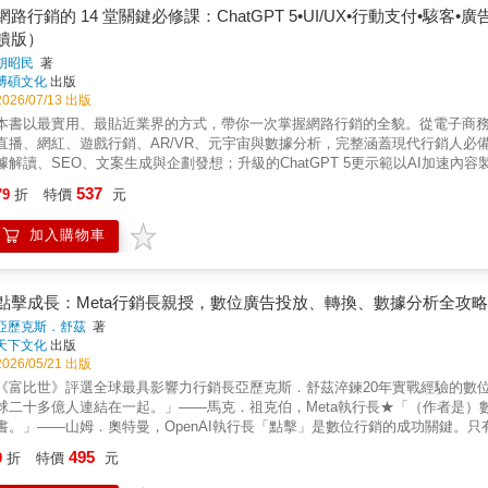
別人的渴望，它就會慢慢走進讀者心裡，建立長期累積的內容資產後，再談網
網路行銷的 14 堂關鍵必修課：ChatGPT 5•UI/UX•行動支付•駭客•廣告
界理解並記住，進而創造影響力？在 ＜世界典範＞ 裡，我們看見作品如何成為
饋版）
趨勢。在 ＜驚點智慧 ＞裡，我們看見一句話、一個觀點，如何打開讀者心裡的
胡昭民
著
推動新的創作者出現。在＜ 勵志人生＞ 裡，我們看見一個人如何走過挫折，重
博碩文化
出版
也能成為產品、品牌與事業。專文推薦：張念慈（聯合報系《女子漾》網站主
2026/07/13 出版
親子教育者）學員回饋：「這本書不單單是內容整理。你如果往後退一步來看
本書以最實用、最貼近業界的方式，帶你一次掌握網路行銷的全貌。從電子商務、行
「真正打動人心的，從來不是技術，而是背後那份真實的情感結構......好的
直播、網紅、遊戲行銷、AR/VR、元宇宙與數據分析，完整涵蓋現代行銷人必備的核
Joseph Ting「文字，是成本最低的市場進入工具，也是最容易被低估的戰略
據解讀、SEO、文案生成與企劃發想；升級的ChatGPT 5更示範以AI加速
不同創作者的路，也讓我重新理解：文字不只是把話寫出來，更是在整理自己
讓讀者能快速理解並立即應用。從基礎到 AI，用策略、工具與實戰，全方位
Herman「慶幸能夠跟上林郁棠老師的腳步，跟著一路學習，透過社群經營，
537
79
折
特價
元
近業界的方式，帶你一次掌握網路行銷的全貌。內容從電子商務、行動行銷、CRM
人、命理諮詢顧問｜謝辰緣「創作不只是表達觀點，而是在建構一種看待世界
戲行銷、AR/VR、元宇宙與數據分析，完整涵蓋現代行銷人必備的核心技術
師的妙筆深層提點，更加看懂其中的門道，怎能不更愛蔡康永！」——實用心
加入購物車
新增了 Google Gemini 內容，帶你運用AI進行數據解讀、SEO、文案生成與企
見文字的，是會指路的人。」——靈性老師｜Awanita
客服、提升社群與廣告成效。全書以圖文並茂、架構清晰的方式呈現，無論是
策略與即學即用的實戰技巧。【本書特色】✔ 系統且全面地說明網路行銷基礎概念，速
示範解析數位行銷商機趨勢✔ 應用 ChatGPT 5、Google Gemini 協
點擊成長：Meta行銷長親授，數位廣告投放、轉換、數據分析全攻
的圖像影音✔ 嚴選經典行銷案例，分享精采的全球網路創意，實務應用解析✔ 重
亞歷克斯．舒茲
著
彩篇幅】🔸 網路行銷的必修黃金入門課🔸 網路經濟的商務與科技應用藍圖🔸
天下文化
出版
攻略🔸 流量變現金的電商網站與App設計🔸 秒殺拉客的網路行銷熱門宮心計
2026/05/21 出版
買氣紅不讓的影音搶錢行銷🔸 網路資安、倫理與法律-商機之外，小心！駭客就在你身邊🔸
《富比世》評選全球最具影響力行銷長亞歷克斯．舒茲淬鍊20年實戰經驗的數
案企劃——打造集客瘋潮的遊戲產品行銷🔸 地表最強聊天機器人——ChatGPT
球二十多億人連結在一起。」——馬克．祖克伯，Meta執行長★「（作者是
適用於對網路行銷感興趣的讀者，不管是行銷專案人員、社群優質小編、網站設
書。」——山姆．奧特曼，OpenAI執行長「點擊」是數位行銷的成功關鍵。
行銷遠比想像中困難：預算難以掌控、成效難以評估，甚至連是否真正帶來獲
495
9
折
特價
元
驗往往也無法複製。行銷人不需要更多工具，而是一套拆解數位行銷運作邏輯
這樣的指南。作者亞歷克斯．舒茲是Meta行銷長，也是Facebook成長團