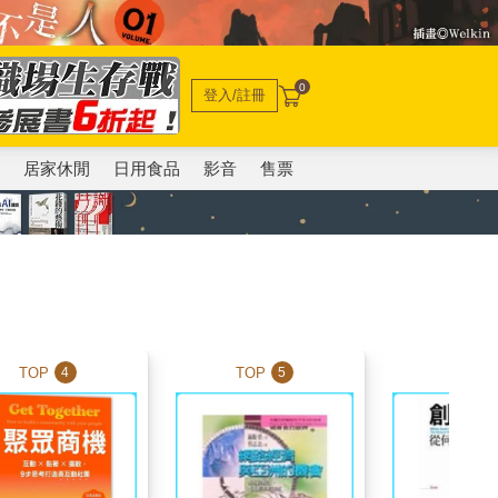
0
登入/註冊
電
居家休閒
日用食品
影音
售票
TOP
TOP
TOP
4
5