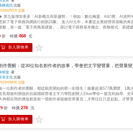
劉文良
著
碁峰資訊
出版
2026/05/29 出版
★ 第九版增加更多「AI新概念與新趨勢」！例如：數位幽靈、AI幻覺、AI資料
更新了電子商務與網路行銷新詞彙。 進入AI元年，本書從企業經營與策略的角
樣貌，第一篇「電子商務基礎篇」，探討電子商務基本概念、商務模式、基礎
境電商；第二篇「網路行銷篇」探討網路消費者與AI大數據、網路行銷基本概念
468
9
折
特價
元
與社群媒體。 ■ 最詳盡的觀念解析：完整而詳細說明電子商務與網路行銷的各
的邏輯組織：所有主題皆依邏輯次序安排，形成條理清晰的學習架構。 ■ 最
加入購物車
步分門別類規劃成二大篇14章。
創作覺醒：從30位知名創作者的故事，學會把文字變聲量，把聲量
林郁棠
著
布克文化
出版
2026/08/08 出版
每一位創作者的覺醒，都從願意開始的那一刻發生！臉書超過577萬瀏覽、1
造長期複利價值的自媒體經營者文字力學院創辦人Elton帶你一窺克莉絲蒂、
大神都在用的價值創造術一個創作者能被世界看見，才華往往只是起點。才華
事，更是一本創作者的「破圈地圖」。從29位創作者的覺醒之路，帶你寫下屬於
276
79
折
特價
元
的能力，不再只是知識，而是「敘事」、「觀點」與「創造影響力」。本書透
作者如何建立內容系統、版權資產與長期影響力。這不是一本空談靈感的書，
加入購物車
多人不是沒有能力，而是沒有建立「持續創造內容」的系統。在AI時代，單純
題？你如何讓觀點產生影響力？這本書想談的，不只是創作，而是未來時代的
不是文學殿堂的獎項，而是一種可以被放大的能力。文字不只是把話寫出來，