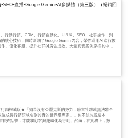
路聲量的爆發。一個人如何透過作品、觀點與持續表達，讓自己被世
•SEO•直播•Google Gemini•AI多媒體（第三版）（暢銷回
經典。在 ＜先知洞察＞ 裡，我們看見創作者如何比多數人更早看見
門。在 ＜領先時代 ＞裡，我們看見新媒介、新視野、新文化，如何
新長出力量。在 ＜創作變現 ＞裡，我們看見文字如何不只被閱讀，
編、圈粉寫作教練）紫婷夫人（紫微心光教育學院創辦人、命理療癒
，是一條從洞察、理解到行動的創作路徑。」——會談療癒師｜重諺
動行銷、CRM、行銷自動化、UI/UX、SEO、社群操作，到
內容，本身就是最強的傳播引擎。」——你的引導式財務規劃顧問｜
心技術，同時新增了Google Gemini內容，帶你運用AI進行數
資產。」——台灣品牌東南亞出海顧問｜Simon Wu 「它不只整理了
內容製作、優化客服、提升社群與廣告成效。大量真實案例穿插其中，
的觀點，找到跟世界連結的方式。」——【賀慢縱橫遊】網站｜賀慢
掌握網路行銷新趨勢在瞬息萬變的數位市場中，本書以最實用、最貼
透過文字的力量，真正做到文字變現。」——辰緣占星工作室負責
、行銷自動化、UI/UX、SEO、社群操作，到直播、網紅、遊
的方式。」——科技業資深產品經理｜李博祥「當我們透過林郁棠老
。大量真實案例穿插其中，讓讀者能快速理解並立即應用。本次改版
理學講師｜尋意「很多人教過我寫作，但真正帶我寫出被幾十萬人看
劃發想；升級的 ChatGPT／GPT-5 更示範以AI加速內容製作、優化
行銷新手、品牌經營者，或在第一線的行銷人，都能從中獲得靈感、
懂 E-Marketing 架構精要✔ 運用大量圖表結合分析工具，
助生活大小事與數位行銷推廣✔ 利用AI多媒體科技打造吸引消費者互動及觀看
略
點行銷 Tips、統整行銷專業術語，強化學習回顧及深入思考【精
 顧客關係管理的超強集客祕笈🔸 保證課堂上學不到的贏家行動行銷
 觸及率翻倍的社群行銷關鍵心法🔸 大數據淘金術與精準智能行銷🔸
 網路行銷未來贏家攻略與 Google Gemini AI 利器🔸 專
位行銷權威版★「如果沒有亞歷克斯的努力，臉書社群就無法將全
 與網路行銷🔸 AI 多媒體科技輕鬆打造吸睛網路行銷【目標讀者】
）數位成長行銷領域名副其實的世界級專家……你不該忽視這本
計和產品企劃人員、App 開發者以及相關網際網路從業人員。
只有有效點擊，才能將顧客興趣轉化為行動。然而，在實務上，數位
利都說不清楚。當你無法釐清哪些行銷活動真的有效，他人的成功經
並可直接應用的方法，幫你找出最適合產品或服務的策略。本書正是
隊的核心成員，參與打造全球數十億用戶規模的產品，並親歷企業從停滯