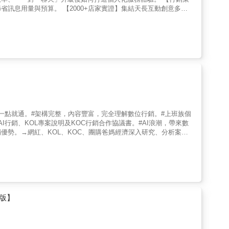
訊息用量與預算。 【2000+店家實證】集結天長互動創意多年
 ★ 實戰操作 × 行銷心法 × 業績提升 × 功能進化，一次滿
法】最實用的行銷心法，牢牢黏住顧客！ 【業績提升】有效、按部就
動解封，多項新功能全收錄！ ‧ 群發訊息：用親切口吻，創造店家
更廣、觸及更深。 ‧ 優惠券/抽獎券：創意互動，創造30%超高開封
衝擊，導購效果翻倍。 ‧ 一對一聊天：好友對話拉長保存，聊天記錄
 多頁訊息：群發主打商品，導購超方便。 ‧ 圖文選單：酷炫互動介
話：客服再進化－免付費語音/視訊通話，溝通零距離。 ‧ 分眾+：自動
：輕鬆分門別類好友，經營關係、強化互動一氣呵成！
一點就通。#架構完整，內容豐富，完全理解數位行銷。#上班族個
行銷、KOL專案說明及KOC行銷合作協議書。#AI浪潮，帶來數
等平臺行銷優勢。→網紅、KOL、KOC、團購爸媽經濟深入研究、分析案
、AI行銷等。→數位廣告投放如何做？網紅行銷如何做數據化、效益分
銷＝未來行銷主軸模式 數位行銷（Digital Marketing）興
電腦、平板電腦、4G／5G等嶄新的數位科技產品，加上通訊軟
能內容崛起，成為日常生活與工作中不可或缺的媒介。 現今，數
銷所缺乏的精準行銷、互動行動、行動行銷、即時行銷及較低成本花
位行銷推動新一波趨勢。
版】