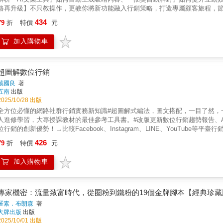
略再升級】不只教操作，更教你將新功能融入行銷策略，打造專屬顧客旅程，節省
的輔導經驗，提供最接地氣的實戰案例與心法，讓好友自動變顧客，生意自己找上門！
434
79
折
特價
元
足！ 【實戰操作】模擬各類業態店家情境，互動學習，快速上手！ 【行銷心
班，拉近好友距離，業績提升的絕技！ 【功能進化】分眾+AI文案工具、抽獎自
加入購物車
個性。 ‧ 自動訊息：提供便捷服務，創造品牌價值。 ‧ 貼文串：讓店家資訊擴散
率。 ‧ 集點卡：殺手級服務強勢登場，打造高回客率。 ‧ 圖文訊息：滿版視覺
備份，讓客服更貼心。 ‧ 進階影音訊息：吸睛影音，停留更久、購買率更高。 ‧
面，超吸睛。 ‧ 問卷調查（投票/問卷）：創意互動，維持新鮮感。 ‧ LINE電
超圖解數位行銷
貼標、AI文案工具、抽獎自動解封，精準推播給對的人。 ‧ 客戶管理更便利
戴國良
著
五南
出版
2025/10/28 出版
全方位必懂的網路社群行銷實務新知識#超圖解式編法，圖文搭配，一目了然，
人進修學習，大專授課教材的最佳參考工具書。#改版更新數位行銷趨勢報告、AI
位行銷的創新優勢！→比較Facebook、Instagram、LINE、YouTube
例。→想知道的全都有：部落格、APP、抖音、Dcard、短影音、podcast
426
79
折
特價
元
析？數位科技與潮流趨勢運用，為行銷更加分！傳統行銷（4P/1S/1B/2C）＋數位行
起於科技突破與內容軟體創新，行銷市場的主流消費者依賴智慧型手機、筆記型
加入購物車
體、APP、社群網站、內容網站、購物網站、搜尋網站……等多元化及多功
位行銷為新型態必需的行銷方式，不僅打破傳統行銷的侷限性，並補足傳統行
費行銷等諸多功能與效益，在行銷實務中已占有最主流的地位。AI行銷更將數
專家機密：流量致富時代，從圈粉到鐵粉的19個金牌腳本【經典珍藏
羅素．布朗森
著
大牌出版
出版
2025/10/01 出版