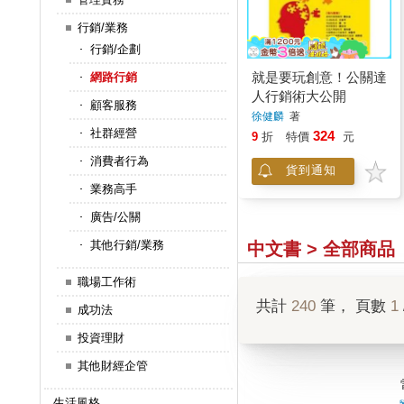
行銷/業務
行銷/企劃
就是要玩創意！公關達
網路行銷
人行銷術大公開
顧客服務
徐健麟
著
社群經營
324
9
折
特價
元
消費者行為
貨到通知
業務高手
廣告/公關
其他行銷/業務
中文書 > 全部商品
職場工作術
共計
240
筆， 頁數
1
成功法
投資理財
其他財經企管
生活風格