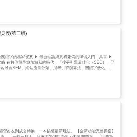
選品、不會寫腳本？→提供實戰腳本模板、選品邏輯、爆品策略。❺
本書為你實現六大價值【品牌定位】建立個人品牌，打造一致化的深
找到被看見的自信，放大自己的優勢。【話術腳本】專業有人味，傳
。【數據復盤】一次看懂觀看數、停留時間、轉換率等指標。跟著凱
）、實戰工具箱（操作與技巧）、直播帶貨必修課（變現與策略）、
及轉化、規畫專業內容、如何輕鬆變現策略，以及長期品牌發展的成
能見度(第三版)
。它會陪你一步一腳印地學會：怎麼開場、怎麼互動、怎麼賣、怎
當你願意面對鏡頭展現自己，那一刻起，你就已經贏了一半。 當
時候的我，既緊張又興奮。緊張的是，萬一沒有人進來怎麼辦？興奮
也嘗過單場創下亮眼成績的激動。直播，帶給我的，不只是收入，
黃金關鍵字的贏家袐笈 ▶ 最新理論與實務兼備的學習入門工具書 ▶
單？只要開個鏡頭講話就好」？也有人問：「直播是不是很難？一定
O的超強整合攻略 在數位競爭愈加激烈的時代，「搜尋引擎最佳化（SEO）」已
困難。直播不是『一夜爆紅』的魔法，也不是『專屬少數人的遊
容涵蓋SEM、網站流量分類、搜尋引擎演算法、關鍵字優化、
用意，在於滿足各類族群對象的需要，分為以下三類群眾：• 了解
O、語音搜尋SEO，以及Facebook、IG、YouTube等社群平台的SEO實
奇。• 想成為直播主：你可能還沒開始，或已經開播過幾次，但感
助讀者快速掌握完整的SEO知識架構。 利用AI科技，協助生成關鍵字、標
」，需要新的方向。●你能獲得什麼？這本書的結構就像你正在蓋一
數位競爭愈加激烈的時代，「搜尋引擎最佳化（SEO）」已成為品
。Part3：架設鋼骨（設備與技術）。Part4：內部裝潢（變現與策
EM、網站流量分類、搜尋引擎演算法、關鍵字優化、Google
築穩固且能長期運營。●本書重點：• 直播產業全貌：平台、品牌、
尋SEO，以及Facebook、IG、YouTube等社群平台的SEO實務，協助
構，例如YouTube／ TikTok 合作的組織，協助內容選題、腳本、製
Gemini在SEO實務上的整合應用」。書中從介面操作到AI模式搜
互動、數據。• 帶貨專章：選品、成交、案例。• 長期經營：品牌、
ni快速生成關鍵字、內容架構、SEO摘要與比較表，讓資料分析效
僅告訴你目的地在哪（產業趨勢），還幫助你檢查車況與油箱（心
語音模式、內容創作與技術SEO的自動化應用。從產品賣點發想、
略與未來發展）。
生成，完整呈現AI如何協助行銷人快速完成內容優化與技術設定。本書讓你
操作指南。【目標讀者】個人企業主、企劃行銷窗口、品牌產品經理、
從經營好友到成交轉換，一本搞懂最新玩法。 【全新功能完整揭密】
效率、「一對一聊天」升級後如何打造個人化服務體驗。 【行銷策