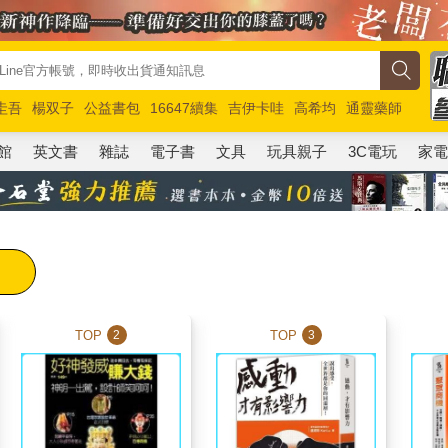
圭吾
楊双子
公益書包
16647續集
吉伊卡哇
高希均
通靈藥師
路邊攤新作
馬斯克
玩具總動員5
超慢跑
館
英文書
雜誌
電子書
文具
玩具親子
3C電玩
家
TOP
TOP
2
3