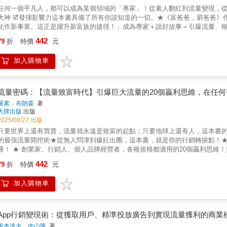
任何一個平凡人，都可以成為某個領域的「專家」！從素人翻紅到流量變現，從滿腔熱
大神 🗹發揮影響力這本書具備了所有你該知道的一切。★《富爸爸，窮爸爸
化作新事業。這正是躍升新富族的捷徑！」成為專家＋說好故事＝引爆流量、
百萬穩穩賺！就是這麼簡單。地表最強！網路行銷大師布朗森親授「故事行銷」金律 超過1,000,000名創業家實證，數千名百萬富翁與
442
79
折
特價
元
收的成功祕密──1人創業、團隊合作、企業大軍，各種規模都適用的市場營銷聖
些：🚀什麼是「會賺錢的專家」？如何成為專家？🚀我的內容和產品明明還不
加入購物車
造超強黏力的忠實鐵粉？🚀流量不斷下滑，有沒有翻轉局勢的關鍵大招？🚀專
「專業」與「故事」才是真正能打動人心的關鍵。你的故事，也就是你如何提
在你身邊的第一步。本書將完整揭密讓行銷人、素人都能徹底掌握把網站訪客
斗，讓人流變金流，也將掌握如何在你擅長的領域成為一位獨特的專家、優秀
流量密碼：【流量致富時代】引爆巨大流量的20個贏利思維，在任
徹底掌握「專家致富」的流量變現心法：Step 1. 成為專家：找到你的定位，一
羅素．布朗森
著
旅程說故事，打動人心、建立認同感，擁有鐵粉大軍。Step 3. 超級銷售：
大牌出版
出版
現狀、拓展獲利機會、經營品牌，甚至是打造電商爆品，渴望一夕爆紅成為百萬
2025/08/27 出版
行銷機密，從素人翻紅到流量變現，具體傳授你所有應該要具備的網路行銷技
只要世界上還有買賣，流量就永遠是致富的起點；只要地球上還有人，這本書
你找到自己的聲音，給你成為領導者的信心。《專家機密》將告訴你如何創造
的最強流量開挖術★從無人問津到爆紅出圈，這本書，就是你的行銷轉捩點！★《紐約
中的任務召喚，轉為個人的事業生涯。
冊！ ★ 創業家、行銷人、個人品牌經營者，各種規模都適用的20個贏利思維
是流量？如何找到網路上看不見的「流量」？ 我是個專家，也有很棒的產品，
442
79
折
特價
元
經濟，該如何把流量化為財富？  面對千變萬化的平台，我該制定不同的網路
碼」，打造穩定的贏利結構，任何平台一招萬用？▌好消息是，解答就在這本書
加入購物車
給你一個框架，你可以用它從任何平台獲得流量，不論是今天、明天或永遠。」
的產品或服務，而是沒能讓未來的客戶發現他們的存在。記住，流量，就是人
法漏洞，而是先好好想想你的夢想客戶是什麼樣子。本書作者將傳遞一套淬鍊
一改，觸及直接腰斬……無論網路與社群平台如何變化，都能找出符合你產品設
App行銷變現術：從獲取用戶、精準投放廣告到實現流量獲利的商業
後，能完整學會： 找出你的夢想客戶，建立夢想百大清單，有效鎖定目標流量
坂本達夫、內山隆
著