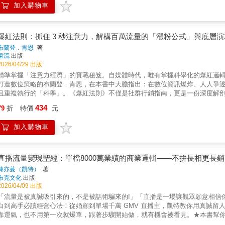
加入購物車
到高速擴張的關鍵轉折，深刻理解行銷如何驅動規模與營收成長。● 建立核心架
效果，把預算花在刀口。● 強化成效衡量：建立可信任的數據，正確判讀結果。●
戰：工具持續演變，掌握不變的原則才能勝出。當方法正確且能穩定帶來轉換
大型企業或新創團隊，本書都是提升決策品質與行銷成效的必讀之作。★各界
爆紅法則：抓住 3 秒注意力，解構百萬流量的「漲粉公式」與底層演
多年經驗，這家公司無疑是全球在行銷和企業成長上表現最耀眼的組織之一。
布蘭登．肯恩
著
可行策略。」——丹尼爾．埃克（Daniel Ek），Spotify執行長「身為
遠流
出版
業、任何層級的行銷人員提供非常重要的資源，告訴他們如何確保花每一塊錢都能創造
2026/04/29 出版
《富比世》CMO Network總經理「如果數位時代有行銷碩士課程，本書就
精準掌握「注意力經濟」的實戰秘笈。自媒體時代，唯有掌握科學化的爆紅邏輯
安德魯．羅伯遜（Andrew Robertson），BBDO Worldwide 董事
打造數位策略的布蘭登．肯恩，在本書中大膽指出：在數位資訊爆炸、人人爭
懂未來的最佳指南。」——馬修．范恩（Matthew Vaughn），Marv執行長
且重複執行的「科學」。《爆紅法則》不僅是社群行銷指南，更是一份深度解剖數
實戰經驗，布蘭登．肯恩歸納出三大核心架構，帶領你從「盲目嘗試」轉向「精準
434
79
折
特價
元
你停下。l 爆紅模型： 剖析爆紅影片的「視覺隱喻」與「敘事框架」，讓演算
跨越語言與國界的現象級內容。 「爆紅不是盲目追隨潮流，而是一門敘事藝術。
加入購物車
可循、跨平台適用的策略工具。無論你是個人創作者、品牌經營者，還是企業
影響力品牌。 本書特色1. 「科學化」與「工程化」的爆紅邏輯：將看似隨機的爆
Content Model）」與「溝通演算法」。對於「不想靠碰運氣，想用數據
笈。 2. 「底層演算法」而非「平台技巧」：很多社群書籍教的是「如何下標
直播流量變現聖經：單檔8000萬業績的商業邏輯――不拚長相更長銷
吸引注意力的底層科學，無論平台如何改版（從 Facebook 到 TikTok）
陳亦萲（凱特）
著
肯恩是幫泰勒絲、派拉蒙影業操盤的頂尖顧問，其立基點在於「高維度的實戰
布克文化
出版
牌價值？」而非僅僅是虛榮的點閱數。 誰需要這本書？➤創作者Before：每天
2026/04/09 出版
「百萬網紅」，把興趣變成全職收入。 ➤企業主Before：投放廣告太貴，自家
「流量是被真誠吸引來的，不是被話術騙來的!」「直播是一場讓觀眾願意相信
內容」精準吸引客戶，提升品牌知名度與業績。 ➤行銷小編Before：老闆要
白到高手必讀經營心法！從婚顧到單場千萬 GMV 直播主，凱特教你用真誠
After：掌握一套「科學公式」向公司交出漂亮的數據成績單，成為數位行銷專
靠運氣，也不用第一次就爆單，跟著步驟開始做，就有機會被看見。★本書幫你
流程」，讓你從零開始不迷惘。❷ 開播後沒人看、沒互動？→教你 3 秒抓注意