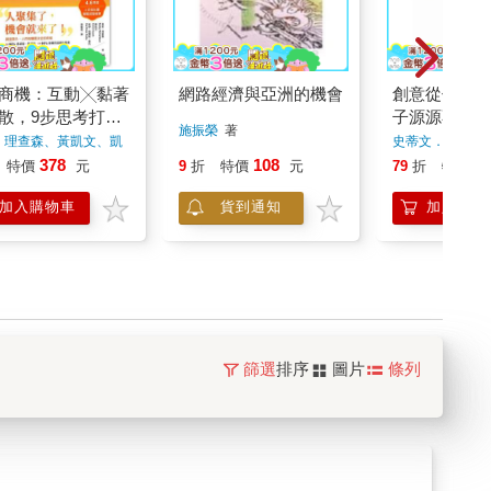
商機：互動╳黏著
網路經濟與亞洲的機會
創意從何而來
散，9步思考打造
子源源不絕的
施振榮
著
動社團
．理查森、黃凱文、凱
史蒂文．強森
著
埃爾默．索托
著
378
108
2
特價
元
9
折
特價
元
79
折
特價
加入購物車
貨到通知
加入購物
篩選
排序
圖片
條列