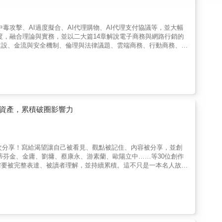
中毒攻擊、AI過度擬合、AI代理購物、AI代理支付協議等，並大幅
度，融合理論與實務，並以二大篇14章解說電子商務與網路行銷的
建設、金流與安全機制、倫理與法律議題、雲端商務、行動商務、跨
、網路行銷規劃，網路行銷組合4P與4C，最後探討網路行銷工具
個主題，透過循序漸進的解說，協助讀者建立完整概念。 ■ 最完整
紮實的內容介紹：網羅全球最新的電子商務與網路行銷資訊，並進一
變資產，累積破圈影響力
萬次分享！寫給渴望讓自己被看見、觀點被記住、內容被分享，並創
史蒂芬金、金庸、劉墉、蔡康永、游素蘭、歐陽立中……等30位創作
需要被完整表達、被讀者理解，並持續累積。這不只是一本名人故
你的第30篇第一手創作。在資訊爆炸與AI崛起的時代，真正稀少
過克莉絲蒂、金庸、蔡康永、酷的夢、劉墉……等人的故事，拆解創
而是一本關於「如何在未來世界持續創造價值」的創作生存指南。許
會寫字已不稀少。真正重要的是，你如何觀察世界？你如何定義問
生存能力。文字，是最容易被低估的資產文字不是少數天才的專利，
更是在整理自己的觀點，找到跟世界連結的方式。當你的文字回應了