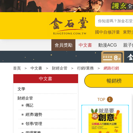
國中自修評量
東野
唯紅花綻放
奧德賽
會員獎勵
中文書
動漫ACG
親子
首頁
＞
中文書
＞
財經企管
＞
行銷/業務
＞
網路行銷
中文書
暢銷榜
文學
財經企管
TOP
1
傳記
經濟/趨勢
領導/管理
管理實務