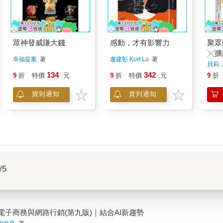
眾神發威賺大錢
感動，才有影響力
聚眾
╳擴
幸福提案
著
盧建彰 Kurt Lu
著
高互
貝莉
伊．
134
342
9
折
特價
元
9
折
特價
元
9
折
貨到通知
貨到通知
/5
電子商務與網路行銷(第九版)｜結合AI新趨勢