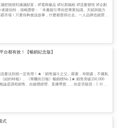
情到滿滿財富，🗹電商爆品 🗹社群鐵粉 🗹流量變現 🗹企劃
》作者羅伯特．清崎讚譽：「本書能引導你把專業知識、天賦與能力
稱霸市場！只要你夠會說故事，什麼都賣得出去。一人品牌也能營收
網路千萬營
經各行各業，365行都能套用的專家機密！讀完本書，你會學到這
錯，為何就是沒人買單？ 🚀如何找到夢幻顧客、增加流量，甚至打
家致富的獲利SOP究竟是什麼？多數人只會賣產品，卻不了解你的
供自己的服務與品牌運動的起點，這才是說服別人、並讓他們永遠留
變成終生顧客的藝術與方法。你不僅會學到如何把人引導到自己的漏
的領導者，並創造出具有強大動能的獲利循環事業。透過本書，你將
何平台都有效！【暢銷紀念版】
舉成為超級黑馬，提升追蹤流量。Step 2. 創造信念：學會用英雄
把流量轉為財富，讓顧客心甘情願為你的專業買單。無論是想改善銷售
訂閱的超夯自媒體，通通適用！在本書中，作者將分享19個金牌
巧。真的，只要夠會說故事，任何商品都能賣！《專家機密》會幫助
的流量法則就一定有用！★「銷售漏斗之父」羅素．布朗森，不藏私
屬於自己的運動，並改變他人的生活。《專家機密》能引領你把人生
時報》、《華爾街日報》暢銷榜No.1★ 銷售突破150,000
！無論是課程銷售、自媒體經營、直播帶貨……你是否疑惑： 什麼
為什麼客戶數字就是停滯不前、陷入瓶頸？ 從追蹤、訂閱、鐵粉
行銷策略嗎？打入哪個平台戰場最有利？ 真的能運用「流量密
裡「流量是所有公司的命脈，是生意維持繁榮的祕密。我希望提供
──羅素．布朗森多數企業家面臨的最大問題，不是缺乏令人驚嘆
。獲取流量的第一步，不是埋頭研究搜尋引擎最佳化關鍵字、或演算
十五年的超級行銷心法，你不用怕平台紅利消失，也不必擔心演算法
定的夢想客戶，並毫不保留地全部挖出來！▌本書保證！你讀完之
模式
源。 根據平台特性，制定精準行銷策略，創造更多效益！ 打造