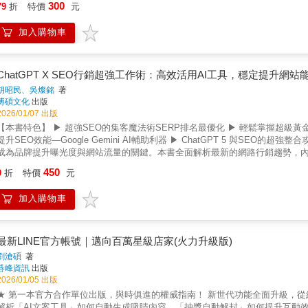
300
79
折
特價
元
解「成交的關鍵節點」:如何鋪陳、如何引導、何時推品、何時收斂。❹ 不會
不知道觀眾為什麼離開？→教你判讀數據、找出問題點、建立直播 SOP。★
加入購物車
刻印象。【成交節奏】掌握成交節奏感，讓推銷像聊天般自然。【鏡頭心態】
遞讓人「聽懂」的內容。【鐵粉社群】建立品牌信任感，打造觀眾回購續航力
特一起開始學習：走進直播世界（產業入門）、成為一名直播主（心態與基礎
進階與長期發展（品牌）。你將學到如何樹立直播主個人形象、面對挫折心態
ChatGPT X SEO行銷超強工作術：高效活用AI工具，穩定提升網站
功路徑。【自序】給讀者的一封信 這本書，不會教你在直播世界裡一步登天
胡昭民、吳燦銘
著
麼留人；但更重要的，是讓你理解──直播不是一場表演，而是一場「共感」。
博碩文化
出版
我第一次面對鏡頭說話時，心裡只有一個想法：「真的會有人願意看嗎？」那
2026/01/07 出版
的是，或許這會是我人生新的開始。 一路走來，我經歷過沒有觀眾的冷場，
【本書特色】 ▶ 超強SEO的集客魔法術SERP排名最優化 ▶ 輕鬆掌握超級
而是一種「被看見」與「和人連結」的方式。很多人問我：「直播是不是很簡
提升SEO效能—Google Gemini AI輔助利器 ▶ ChatGPT 5 與SE
要長得漂亮、口才超好的人才行？」 我的答案是：「直播，既不簡單，也不
成為品牌提升曝光度與網站流量的關鍵。本書全面解析最新的網路行銷趨勢，內
戲』，而是一門可以學習、可以練習的專業。」●這本書適用對象我寫這本書的
Google Trend、Google Ads規劃工具、電商與各類網站SEO、Mobile SE
450
直播產業：你可能是品牌經營者、創業者、行銷人、內容創作者，對直播充滿好
9
折
特價
元
務，並強化Google Gemini、ChatGPT 5在SEO實務上的整合應用，協
覺很卡。• 正經營卻卡關：你可能遇到「沒人看」、「沒人買」、「數據下滑
題/文案、解決網站技術面問題，幫你完成SEO優化與網路行銷【本書內容】在
棟直播大樓：Part1：勘查基地與市場（宏觀趨勢）。Part2：打好地基（心態）
加入購物車
牌提升曝光度與網站流量的關鍵。本書全面解析最新的網路行銷趨勢，內容涵蓋S
略）。Part5：規畫未來擴展（長期品牌發展）。每個步驟都環環相扣，確保建
Trend、Google Ads規劃工具、電商與各類網站SEO、Mobile SEO、語音搜
MCN（Multi-Channel Network，是指多頻道網路公司，是一個與視頻相關機
讀者快速掌握完整的SEO知識架構。本次改版最大亮點，是全面強化「Google 
作）、供應鏈。• 成為直播主的心態與準備。• 實戰技巧：設備、話術、爆品、
尋、網站摘要、自動表格整理、多語言頁面分析等功能，逐步示範如何以Gemi
最新LINE官方帳號｜邁向百萬星級店家(火力升級版)
社群、合作、未來趨勢。 總結來說，本書的設計就像一把精準的導航儀，不
率大幅提升。同時，本書也更新了ChatGPT 5的全新能力，包括模型切換、
劉滄碩
著
態與設備），教你如何操作（實戰技巧），最終實現高效變現與長久品牌（策
SEO文案草擬、社群與廣告文案撰寫，到301轉址規則與robots.txt建議
碁峰資訊
出版
一次掌握「AI × SEO」的最新實務，是行銷人、創作者與企業不可或缺的
2026/01/05 出版
數位行銷專員、社群小編與相關網際網路從業人員
★ 第⼀本官方合作單位出版，與時俱進的權威指南！ 新世代功能全面升級，
解析「AI文案工具」如何自動生成吸睛內容、「抽獎自動解封」如何提升互動