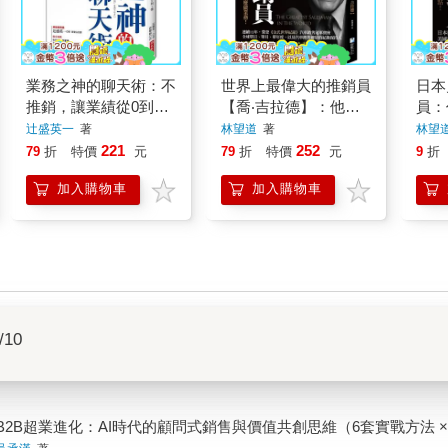
業務之神的聊天術：不
世界上最偉大的推銷員
日本
推銷，讓業績從0到1
【喬‧吉拉德】：他用5
員：
億(暢銷限定版)
項《金氏世界紀錄》，
一攻
辻盛英一
著
林望道
著
林望
告訴我們怎麼做業務！
221
252
79
折
特價
元
79
折
特價
元
9
折
加入購物車
加入購物車
/10
B2B超業進化：AI時代的顧問式銷售與價值共創思維（6套實戰方法 × 