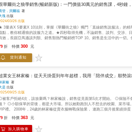
微小的技術痛點連結至客戶高層的策略風險，進而推動高價值的重點大單。4. 建構
拜訪客戶， 戰戰兢兢地詢問客戶是否購買，遭到拒絕以後立刻放棄， 必定是
跟華爾街之狼學銷售(暢銷新版)：一門價值30萬元的銷售課，4秒鐘
透過持續輸出專業內容，讓市場主動識別並信任你的專業價值。5. 執行精準
的過程， 透過對客戶的百般攻心而獲得成交，可以賺取不菲的佣金， 也可以
喬登．貝爾福
著
談判，設計出讓成交成為必然的系統化流程。這本書不是傳授銷售技巧的工具書
大塊
出版
革中不只是活下來，而是成為引導客戶、影響決策、創造長期價值的超業，這本
2024/03/26 出版
祥／台大前副校長、台大商研所特聘教授陳家麟／台大管理學院院長黃慧珠／台
★ 3量表X 5要素X 10法則，掌握《華爾街之狼》獨門「直線銷售說服法」
事長同聲推薦──徐嘉聲／Salesforce台灣區總經理許才吉／NetApp G
指點，教你精通狼的說服力之道。★四秒取得先機，不論銷售、談判、交涉、
口電子支付總經理陳俊嘉／永悅健康創辦人暨執行長程國榮／玉山金控財務長
有效，長踞亞馬遜談判類、銷售類熱門暢銷榜TOP 10。銷售是生活中的一切
／資誠創新諮詢董事長暨合夥人謝明慧／台大管理學院副院長【重量級好評】
爾福在電影《華爾街之狼》中，利用直線銷售說服系統，把一群社會適應不良
人。期待讀者在閱讀之後，不只更理解B2B銷售的未來，也更清楚地看見：在
300
79
折
特價
元
何人的搖滾巨星。大銀幕上，金融圈紙醉金迷、腐敗沉淪、大起大落的黑暗面
合性思維，連結客戶、商業與科技，進而為自己、為組織，也為社會，開創新的
子回頭、華麗轉身，且要向讀者傳授他何以能夠呼風喚雨的真功夫，過程一再
僅止於經驗分享，而是嘗試在快速變動的商業環境中，整理出一套具有結構性的
貨到通知
資產是什麼？——說服力！說服力意味著不管在工作或個人生活中，有效銷售
言，這是一部值得一讀，且結合理論基礎與實務經驗之優良專書。──陳家麟／
和理由，創造個人最棒的未來，也全都有賴於如何去說服對方行動。不是只有
意翻開它、實踐它，你就能在AI的巨流中找到方向，甚至乘浪而行。我衷心地
法、觀念或產品很有道理。銷售也適用於所有人、適用於企業與個人生活中的
──黃慧珠／台灣IBM公司前總經理、上海商業儲蓄銀行董事我……非常認同
對夥伴、老闆、員工，甚至約會對象等等，推銷自己。這本由貝爾福親手執筆
研華科技未來推動全球業務轉型的重要目標……最終將有機會帶領我們邁向本書
超業女王林家榛：從天天掛蛋到年年超標，我用「陪伴成交」順勢滾
「直線銷售說服系統」獨門秘訣，這個系統經過科學驗證，能顯著增進一個人
【本書的寫作特色】1. 大量案例敘事，強烈的臨場感：透過真實會議、投標
林家榛
著
個人生活場景。貝爾福將破解如何說服任何人去做任何事的關鍵要訣，以及教
轉型的痛點與突破瞬間。2. 結合理論與實戰，層次分明：先點出大趨勢，再連
大是
出版
變為銷售、成交、談判、創業、演講或溝通高手。全書要點◎拆解銷售與說服
例掌握執行方法。3. 強烈的引導語氣，激勵人心：以提問、對比、未來視角
2025/09/25 出版
◎精通肢體語言、聲調的藝術◎辨識甄選有價值客戶的方法＊＊＊謝文憲（憲哥）知名講師、作家
◎被客戶拒絕4次，該放棄嗎？林家榛說，銷售從見面第5次才開始。 ◎保險不像其他商品，買完後可馬上體驗。怎麼讓客戶看到「跟你買」的價
水準業務員的能力無人可比。他帶來立即和長久的改變，我們銷售部門團隊的
後，都是大市場。所以她勤跑別人不想去的校園、菜市場。 ◎對待客戶不要一視同仁。送禮更要分等級：平常禮、交際禮、
——東尼．葛利斯（Tony Grist），澳洲安康電信公司（Amcom）前董
2008年，24歲的林家榛從賣衣服轉戰保險業， 連跑三個月後業績掛蛋，前三張保單全靠家人幫忙。 直到某天，在公司內部舉辦的「天生
我鼓勵每一個人認識貝爾福，每一個人都「必須學習」他出人頭地的策略！——布瑞德．湯
」新人表揚大會上， 她看到拿下第一名的新人，居然是個上臺照稿唸還會發抖的女生， 她領悟到：會說話不等於會銷售，懂產品也不等於能
363
21 RealEstate Center）前管理經紀人貝爾福是今天世界上最迷人、
79
折
特價
元
像其他商品，買完後可馬上體驗、享受， 怎麼讓客戶感受到「我應該現在跟你買」？ ◎陪伴，讓客戶看見我的價值 ‧銷售不是攻
果你希望在業務領域出頭天，別錯過這本傑作！——柯雷格．史庫吉（Craig Sc
「陪伴」。 堅持不買保險的豬肉攤大哥、 已經買了其他家保單的大姐、 對人防備心很重的臺商夫妻檔……後來怎麼都變成林家榛的客戶？
加入購物車
因為「陪伴」。陪伴，是有竅門的。 ‧沒人脈，怎麼拓展客戶？ 做別人不想做的──在菜市場發傳單、在校園跑理賠， 一張因眼傷申請理賠的校