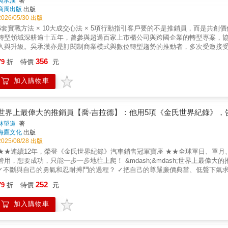
吳承漢
著
商周出版
出版
2026/05/30 出版
6套實戰方法 × 10大成交心法 × 5項行動指引客戶要的不是推銷員，而是共創
轉型領域深耕逾十五年，曾參與超過百家上市櫃公司與跨國企業的轉型專案，
入與升級。吳承漢亦是訂閱制商業模式與數位轉型趨勢的推動者，多次受邀接
功經驗，在數位轉型領域具備深遠的專業影響力。憑藉豐富的市場實戰經驗，本
356
79
折
特價
元
者在人工智慧與關係經濟雙重浪潮下，重新定義自我價值並建立不可取代的競爭
制與 AI 驅動。作者指出，傳統單純依靠人脈與話術的銷售時代已經終結，取
加入購物車
的商業邏輯出發，深入剖析訂閱經濟的財務語言，並進一步探討代理型AI（Agen
地圖」，涵蓋了從心理建設到實戰工具的全方位修練路徑。【本書的內容特色】1
理，更引進了「顧客終身價值」（LTV）與「顧客獲取成本」（CAC）等財務指
AI應用：本書率先提出「代理型AI」的概念，強調AI不僅是生產內容的工具
世界上最偉大的推銷員【喬‧吉拉德】：他用5項《金氏世界紀錄》，
副駕駛」（Digital Copilot）。3. 實踐挑戰者型銷售模式：引用顧能（G
林望道
著
提供具體的練習方法，協助讀者從「關係建立型」轉向具備主導權的策略顧問。
海鷹文化
出版
式銷售提問法」（SPIN）與Google的AI工具「NotebookLM」，並提
2025/08/28 出版
者】1. B2B業務與顧問：希望突破業績瓶頸，將角色從「推銷員」轉變為客戶
★★連續12年，榮登《金氏世界紀錄》汽車銷售冠軍寶座 ★★全球單日、單月
克服組織內對AI的認知抗拒，並打造高績效人機協作戰隊的管理者。3. 企業
管用，想要成功，只能一步一步地往上爬！ &mdash;&mdash;世界上最偉大的推銷
準公司整體市場推廣策略的企業負責人。4. 對AI應用感興趣的商務人士：渴
✓不斷與自己的勇氣和忍耐搏鬥的過程？ ✓把自己的尊嚴廉價典當、低聲下氣
人專業品牌的讀者。讀者將會了解：為什麼資訊時代讓話術失效？為什麼簽約只
本錢？ & ◎ 他用5項《金氏世界紀錄》，告訴我們怎麼做業務！ 與推銷結緣
252
讓真正的超級業務員把時間放在協調組織決策、提出洞察、建立信任？讀者也
79
折
特價
元
煌大道。 事實上，推銷不是把產品或服務賣給客戶那麼簡單， 它表示全面改
「三十秒洞察」打動？公司選擇你的真正原因不是功能，而是你能否帶他們看
出，就可以獲得成功。 這種成功沒有上限，如果進取有道，就可以成為百萬富翁。
正往何處前進。讀者能從本書獲得以下關鍵能力與洞察：1. 重構商業思維：
加入購物車
推銷秘訣，總結出推銷員快速成長的自我修練術， 所有的條目都指向一點：打
期馬拉松，學習如何計算並提升「顧客終身價值」。2. 掌握人機協作的藝術：
你正在錯過成為百萬富翁的機會。 如果曾經立志成為一個年薪百萬的推銷員，
於20%最核心的人性價值，如建立信任、引導共識與處理複雜的利益關係。3. 
推銷的成功開始於拒絕，只要不放棄，就可以打動客戶。 & ◎ 對推銷的不同