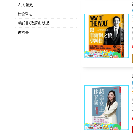
人文歷史
社會哲思
考試書/政府出版品
參考書
值？ ◎小額保單的背
VIP禮。 
好手
簽約。 保險不
防，是
全