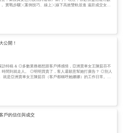
 【階段3】找出真正喜歡的事物 例如：有沒有從小就開始做，且持續到現在
 業務員的等級
要成為超業，請先填寫「等級確認檢測表」了解自己，再對症下藥。
賣或非賣不可的商品。 課題：勞心勞力卻惹顧客討厭，自己也變得
面。 課題：沒有個人時間，內心承受巨大的壓力。 【等級3】付出
一路過關斬將，升級至以下三種業務員
【等級4】「諮商型業務員」：客戶會主動找上門 【等級5】「圈
名人推薦 職場作家
大公開！
ip; 【經營鐵粉4大步驟】 漸進式銷售、
; 【組織可活運工具】 計分卡、活動量
行的OMO SOP落實到工作中：利
戶定時定量看到真正的你（品牌+人設）、如何線上判斷客戶購買意
佐保險案例+圖表說明：以在地案例
學習和閱讀。
客戶的信任與成交