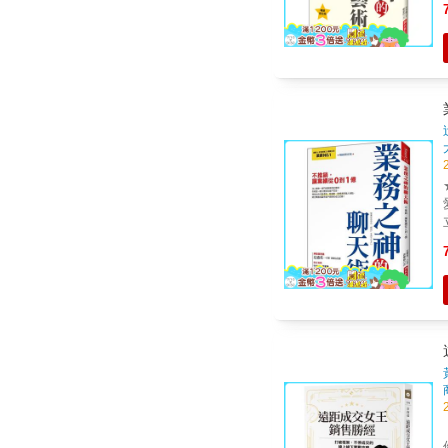
數已
★
學一
《
件數增