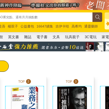
圭吾
楊双子
公益書包
16647續集
吉伊卡哇
高希均
通靈藥師
路邊攤新作
馬斯克
玩具總動員5
超慢跑
館
英文書
雜誌
電子書
文具
玩具親子
3C電玩
家
TOP
TOP
2
3