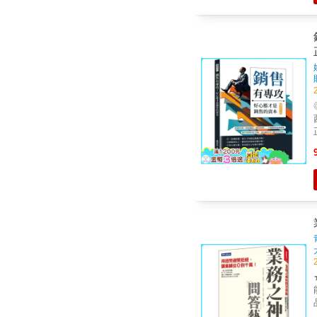
園
幹麼買
高資產客
成員， 但一年
人，該
龍獎， 帶領1