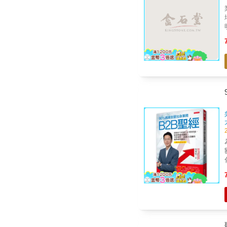
達成
的祕
B
採