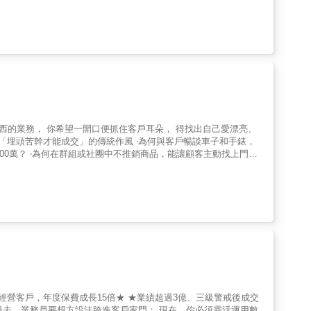
世界大獎。他的Podcast節目從2016年開播，至今累積下載次
，成為客戶的諮詢顧問，以「諮商式推銷」的方式，提出問題、傾聽
務之神的問答藝術……★★說產品：這樣問，顧客不再擺出撲克臉！
產品真的好用嗎？」說明型業務：「如同剛才向您說明的，這項商品
意的。」顧客：「是嗎？」◎【發問型業務案例】用提問引導顧客說
您覺得怎麼樣呢？」顧客：「看起來的確很好用，感覺起來也很輕
客：「彼此彼此，謝謝你介紹這麼好的東西給我。」★★拉關係：這
似說個沒完？說明型業務：「您好，有個對令公子很有幫助的補習班
「我會帶著廣受歡迎的教材《養成孩子學習習慣》，前去拜訪。」家
司的免費試聽券。」家長：「我也不需要這個。」◎【發問型業務案
000萬？ ‧為何在群組或社團中不推銷商品，能讓顧客主動找上門？
個對令公子很有幫助的補習班資訊，因此想拜訪您。」家長：「我對
魅力 ‧用「六等級業務理論」一步步變成TOP ‧即便客戶數沒增加，
長：「大概是孩子想做什麼吧。」發問型業務：「原來如此，請問這
向發展比較好。」發問型業務：「您真的非常認真為孩子著想，令公
。其實，他最初當業務時，負責招攬信用卡貸款和房貸，但無人理
便的話，我想向您介紹一下。」家長：「是嗎？這樣的話倒是可以聽
樣問99%見到顧客，不碰壁。◎簡報技巧：這樣問有來有往，顧客
讓他們內心感動、產生共鳴。 書中不僅提供2種表
不尷尬，客戶更主動轉介紹。【本書特色】‧傳授以顧客需求為導
，讓你即便入行才一年，也能業績不斷攀升、創造高峰！ ★善
鬆切入各個推銷階段。
用個人特點和魅力，他們即使不推銷，也能消除顧客的不信任感，轉
間說明各種酒類口感和適合搭配場合，不到半年就月收入200萬
何穿搭，並用LINE介紹新商品，讓人樂意買單。 ‧喜歡網球：前
，年收入衝破4000萬。 ★你的強項武器──通常
力。與顧客見面時，將這些材料當作話題，就能成功破冰。 【階段
p;&hellip; 【階段2】找出感興趣的事物 例如：放假時經常做什