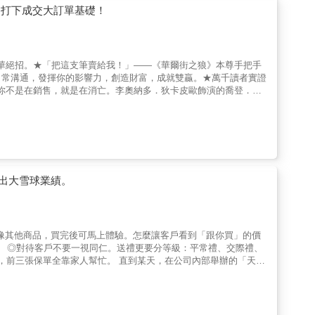
超級信任資產：學習如何在LinkedIn等平台長期經營個人品牌，
成交無望，佣金寥寥，以失敗告終。 相反地，把推銷視為與客戶共贏
，打下成交大訂單基礎！
的結案行動：利用「大單作戰地圖」，從定義問題、效益評估到商務
累積人脈關係，進而邁向事業巔峰。
，而是幫讀者看清B2B銷售下一個十年的遊戲規則。如果想在AI變
書就是你必須擁有的地圖。 【重量級推薦名單】專序推薦──郭瑞
灣IBM公司前總經理、上海商業儲蓄銀行董事劉克振／研華科技董
的精華絕招。★「把這支筆賣給我！」——《華爾街之狼》本尊手把手
CASK副總裁暨總經理吳玲玲／聯電獨立董事、台大資管系教授范庭甄／街
日常溝通，發揮你的影響力，創造財富，成就雙贏。★萬千讀者實證
楊佳燊／傑思愛德威創辦人暨執行長賈景光／中信金控資訊長盧志浩
。你不是在銷售，就是在消亡。李奧納多．狄卡皮歐飾演的喬登．貝
我願意誠摯推薦本書，給所有關心產業變化、人才轉型與組織未來的
、賺錢少少的人，變成善於成交、賺錢多多、能夠把任何東西賣給任
AI快速演進的時代，一個人最值得被珍視的價值，正在於他能否以整
深入人心，但貝爾福將在《跟華爾街之狼學銷售》裡，證明他早已浪
可能。──郭瑞祥／台大前副校長、台大商研所特聘教授本書並非
保證是良心銷售，合乎道德與誠信。在你的事業與人生中，最重要的
觀察與分析。對於關注B2B銷售、商業模式轉型及AI應用之讀者而
你的產品或服務、敲定交易、脫穎而出的能力；向世界證明你的立場
台大管理學院院長這本書就像是一個滿載能量的啟動鍵，只要你願
業務員、銷售員才適用。其實，每一天你都在說服別人，訴說你的想
將這本書推薦給每一位不甘於平庸、渴望在AI浪潮中成就非凡的你。
所有層面。總之，我們在一生中的某個時點，都會面臨必須對別人、
本書作者所提出的主張……我在閱讀、理解後也希望將之導入，作為
，手把手指點的全方位指南，毫不藏私公開作者在國際間大獲成功的
所提出的「B2B超業進化」境界。──劉克振／研華科技董事長
出大雪球業績。
達成預定結果的影響力與說服力，應用範圍不限於商場職場，也包括
、客戶互動故事帶入觀點，讓抽象概念具體化，讀者能清楚感受業務
導不論年齡、教育或技術程度的任何一個人嫻熟說服的方法，使你蛻
結心理學、商業模式與AI技術，讓讀者能從原理理解變革，再用案
的密碼◎發現銷售魔法子彈◎創造符合道德價值的簡報且能順利成交
引導思考，語氣具有推動力，為讀者提供「升級」的緊迫感與動機。
、主持人特別推薦 貝爾福訓練和激勵各種專業
合作意識從未如此強烈，沒有任何銷售訓練能夠跟他的訓練媲美。
事長貝爾福的訊息不但善於激勵和啟發人心，還提供為成功培力的工具。
森（Brad Thomsen），21世紀不動產公司（Century
最善於激勵人心的演說家，他教導的直線銷售系統根本就是世界級的方法，如
oogie），澳洲未來數據中心公司（NEXTDC）執行長兼執行總監