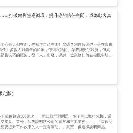
察……打破銷售焦慮循環，提升你的信任空間，成為顧客真
嗎？◎每天都在衝，你知道自己在衝什麼嗎？別再假裝你不是在賣東
信任】多數人對銷售的印象，停留在話術、話鋒與數字競賽，但真
統銷售技巧的框架，從「人」出發，探討一位業務如何在挫敗中培養
。這不僅是一本銷售書，更是一部關於現代溝通與信任經營的行動指
驗，歸納出一套具邏輯性與操作性的銷售心法，涵蓋心態調整、行為
話術，而是協助讀者建構可長期推進的內在系統，無論是否從事業務
行動力的人。【真實案例，映照每一位在職場努力的你】全書大量收
包裝的成功神話，呈現的是一個個在挫折與不確定中依然選擇前進的
絕、如何在沒有回應中保持節奏、如何看懂顧客背後的真實需求。讀
想在人際關係中走得更遠的人】本書雖以銷售為名，但其核心內容早
限定版）
有崗位上尋求更深連結與影響力的專業者，都能從中找到具體方法與
選擇的歷程。本書將幫助你在資訊過載、人際複雜的現代職場中，更
帶領讀者跳脫話術與銷售技巧的表層迷思，深入理解信任建立與需求
一套可實際操作的銷售思維系統，不僅適用於銷售從業人員，更是所
路下載數超過300萬次！一開口就問對問題，除了可以取得先機，還
抽空接見。首先，我先說明敝公司的背景和主要業務……」「這個商
對想要提升工作效率的人一定有幫助。」其實，像這樣說明商品、拚
到底該怎麼辦？★★榮獲世界大獎的業務之神，傳授發問型業務法的