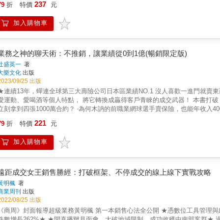
237
79
折
特價
元
精髓！ 業務之神青木毅不僅是日本冠軍，更在84個國家共2,500家代理商中奪得
超過300萬次。 青木毅根據30多年的經驗告訴你，現今資訊爆炸、網路便捷，商品早已供過於求，「說明型業務員」即使說破嘴，顧客也不見
加入購物車
得想聽，也不會買單，做什麼都是白搭。因此，你必須變身「發問型業務員」
需求，找出顧客真正想要的東西，才能讓他們樂意掏錢買單！ 本書詳細分析比較「說明型」與「發問型」這兩種業務方法，以鮮活的對話案例呈
現情境，從約訪顧客、拉近距離、做簡報，到成交收尾、轉介紹等，傳授你業
◎【說明型業務案例】是否費盡唇舌介紹，反而讓顧客有點不爽？顧客：「這
業務之神的聊天術：不推銷，讓業績從0到1億(暢銷限定版)
非常好用，很適合您。」顧客：「或許吧。」說明型業務：「您買了一定會滿
辻盛英一
著
出真正需求，就不會被拒絕。顧客：「這產品真的好用嗎？」發問型業務：「
大樂文化
出版
巧。」發問型業務：「您真是太有眼光了！要是這能派上用場就太好了。」顧
2023/09/25 出版
樣問，你和客戶變麻吉！◎【說明型業務案例】是否很怕被打斷，於是連珠砲
連續13年，蟬連全球第三大壽險公司日本區業績NO.1 沒人喜歡一進門就賣東西的業務， 你希望一開口便抓住客戶耳朵， 得找出自己愛漂亮、
資訊，因此想拜訪您。」家長：「我對補習班不怎麼感興趣。」說明型業務：
愛運動、愛喝酒等個人特點， 將它轉換成贏得客戶青睞的成交武器！ 本書打破「埋頭苦幹才能成交」的傳統作風 ‧為何與客戶暢談車子和手錶，
長：「我不需要。」說明型業務：「另外，這次有特別促銷活動，會贈送敝公
立刻拿到四張1000萬合約？ ‧為何木訥的前職業網球選手賣保險，也能年收入4
例】問出顧客感興趣的事，他自然跟你一直講下去。發問型業務：「您好，有
作者是日本業務之神，分享他的成交絕學 ‧填一張NO.1超業「檢測表」發掘自身
221
補習班不怎麼感興趣。」發問型業務：「您現在對什麼事比較感興趣呢？」家
79
折
特價
元
招讓銷售額再成長 ★TOP 5％的頂尖業務，都在用的核心祕技是&hellip;&hellip; 日本業務之神辻盛英一，連續13年在大都會人壽日本分公司
是什麼意思呢？」家長：「我認為讓孩子從小找到自己的興趣，讓他朝那個方
穩坐業績冠軍，只要開班授課就會瞬間爆滿，已培養出許多年收千萬的業務員
子一定很幸福！其實我們提供升學就業指導，幫助孩子找出未來方向。若您方
加入購物車
睬、到處碰壁，後來透過與顧客聊棒球，才敲開通往超業的大門。 因此他強調，只要掌握聊天的節奏，善用個人特點展現魅力，任何人都能成為
一下。」★★業務之神還有這些絕招，你學會就能打通任督二脈！◎面訪術：這
頂尖業務員。「特點」是指你喜歡或感興趣的事，而你可以藉此找出對客戶有利的附加價值，
聽得下去。◎成交術：這樣問不只收訂單，還收客戶的心。◎開發技巧：這樣問
格，幫你找出個人魅力、確認自身業務等級，更透過許多實例解說超業心法和技巧
向的諮商式推銷法，只要會問就會賺。‧豐富的對話案例、情境式教學，讓你輕
用聊天術──讓陌生人成為忠實顧客 頂尖業務員大多沒有特殊才能，而是擅長
遠距成交女王銷售勝經：打破框架、不停成交的線上線下實戰攻略
換成業績數字。例如： ‧喜歡喝酒：愛酒族業務員包下整間酒吧請客戶喝酒，席
黃明楓
著
元。 ‧喜歡穿搭：業務員掌握自家服飾的特色，根據顧客體型和情境需求，建議如
商業周刊
出版
職業網球選手在俱樂部打球，因應其他會員請求予以指導，但不收任何費用，結果保單成交率提高
2022/08/25 出版
藏在不起眼的地方 本書提供三階段的「特點檢測表」，幫你發掘自身特點與魅
商周》封面報導超級業務黃明楓 第一本銷售心法全公開 ★憑數位工具管理與經營客戶，年度保費成長15倍★ ★業績超過3億、三級警戒後成交
1】重新檢視自己擁有的事物 例如：你現在住哪裡？你是哪裡人？你的血型？&helli
長262%★ ★開直播辦見面會，大破地域限制，成功收穫中南部客群★ 過去，業務員要想方設法跨進客戶家門； 現在，你必須靈活運用數