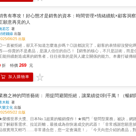
保單，竟讓她簽出大訂單。 原來每個小金額背後，都是一個大市場。 ◎高資產客戶都是這樣想事情 「我這麼有錢，萬一生病，也不缺醫藥費，
保險？」 「你接近我，就是為了賺我的錢吧！」 「買保險？我直接把錢留給小孩就好啦！」 面對醫師、律師、會計師、高科技工程師這些
戶， 林家榛如何突破心防，讓他們自願年年加保？ ◎目標5倍法，我帶出頂尖團隊 升主管後，林家榛帶領的第一個團隊迅速擴展到20位
銷售有專攻！好心態才是銷售的資本：時間管理×情緒續航×顧客洞
內就有7個人離職。原來，增員不是有人就好： 帶領資深員工要分類管理； 帶高學歷新人要有「三給」； 沒自信的人、很難搞的
正願意再見的人
怎麼激勵？ 2022年，新冠疫情席捲全球，沒人敢出門， 林家榛的團隊竟奪下全國區處業績冠軍； 2025年，榮獲世界級認證國際龍獎IDA銀
姚若芯
著
2位超業拿下保險業最高榮譽MDRT。怎麼辦到？ 她靠「目標5倍法」，讓業績年年超標。 本書就是她從沒有人脈的掛蛋業務， 成為
財經錢線
出版
國泰人壽最年輕的處經理暨資深行銷總監的祕訣。
2025/06/25 出版
◎一直被拒絕，卻又不知道怎麼進步嗎？◎說都說完了，顧客的表情卻沒變化
西──你賣的不是產品，是讓人信任的自己！【銷售的核心，不只是話術，而是
正能持續創造成果的銷售者，往往依靠的是與人建立關係的能力。本書打破傳
韌性、在壓力下保持穩定行動，並透過理解與陪伴，真正與顧客站在同一陣線
269
9
折
特價
元
南。【系統思維，讓銷售成為可複製的能力】作者透過多年實務輔導與訪談經
節奏設計、顧客洞察與語言策略等關鍵元素。書中不提供「一次成交」的萬用
加入購物車
工作，都能透過這套架構，強化自我影響力與溝通品質，成為更懂人性、更有
錄來自不同產業、年資與角色的第一線故事，沒有戲劇化的情節，也沒有過度
平凡業務。這些案例觸及現代職場中最真實的焦慮與轉折：如何開口不怕被拒
者不僅能從中獲得實務啟發，也會感受到被理解與同行的力量。【適用於所有
業務之神的問答藝術： 用提問避開拒絕，讓業績從0到千萬！（暢銷
已超越業務工作本身。無論你是剛入職的新人、轉換跑道的職場人，或是在原
青木毅
著
行動路徑。銷售，不只是產品與服務的推進，更是表達價值、建立信任與陪伴
大樂文化
出版
穩定地前進。本書特色：本書旨在拆解頂尖業務背後的行為邏輯與心理機制，
2025/05/22 出版
洞察的本質。作者結合多年市場實務觀察與心理學、談判學等理論觀點，提出
★榮獲世界大獎、日本No.1超業的暢銷傑作！★獨門「發問型業務」祕訣，網
有希望強化影響力與人際互動品質的職場人士不可或缺的學習指南。
能了解顧客需求、拉近距離，最後成為你快速成交的武器！「非常感謝您願意
品很實用又輕巧……非常適合您，您一定會滿意！」「今天向您介紹的產品，
命說服顧客成交，即使拜訪成千上萬的人，也很難產生績效。為什麼會如此？