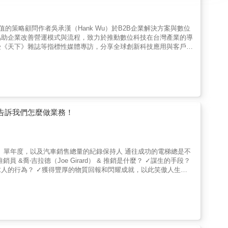
價值的策略顧問作者吳承漢（Hank Wu）於B2B企業解決方案與數位
協助企業改善營運模式與流程，致力於推動數位科技在台灣產業的導
受《天下》雜誌等指標性媒體專訪，分享全球創新科技應用與客戶成
書是作者為B2B業務人員量身打造的深度轉型指南，希望能引領讀
優勢。本書的核心是B2B銷售未來十年的三大關鍵：顧問式、訂閱
而代之的是強調「價值共創」與「長期關係」的新賽道。作者從底層
tic AI）如何重塑銷售流程，並提供一套系統化的「超級業務進化
. 結合心理學與數據科學：內容不僅探討B2B決策背後的組織心
標，教導業務員用經營者的視角看待客戶關係。2. 前瞻性的代理型
，更是能自主執行任務、協助業務員進行賽局模擬與意圖建模的「數位
告訴我們怎麼做業務！
artner）的研究，強調「挑戰者型」業務在複雜銷售環境中的領先地位，並
4. 工具導向的實戰教學：除了心法，內容也詳盡介紹了如「顧問
供具體的提示詞訣竅，讓技術能即刻落實於日常工作。【本書適合下列讀
心中「受信任的顧問」。2. 銷售與營收主管：需要帶領團隊轉型、
、單年度，以及汽車銷售總量的紀錄保持人 通往成功的電梯總是不
執行長與決策者：希望理解訂閱制背後的底層邏輯，並透過AI技術校
員 &喬‧吉拉德（Joe Girard） & 推銷是什麼？ ✓謀生的手段？
望學習如何利用生成式AI進行深度產業研究、製作銷售報告並建構個
求人的行為？ ✓獲得豐厚的物質回報和閃耀成就，以此笑傲人生的
是起點、續約與擴充才是勝負關鍵？AI如何接管80%重複性任務，
，使喬‧吉拉德結束潦倒的日子， 告別庸碌無為的人生，走上成功的輝
會看到許多實際案例——會議如何從冷場變共創？為何董事長會被
變自我，不斷挑戰生命極限， 對有進取心的推銷員來說：只要不斷付
到未來？這些真實案例的現場故事不只好看，更能讓你理解銷售思維
 & ◎ 我的名字，一年在你家出現12次！ 本書匯集喬‧吉拉德的
理解訂閱制不只是收費方式的改變，而是關於「持續交付價值」的長
造獲得成交的推銷員，打造金牌推銷員。 由於對銷售的錯誤認識，
學會將80%的重複性行政工作交給AI代理機器人執行，將精力專注
 但是因為客戶拒絕而決定放棄，不妨讀這本書，因為它會告訴你：
精進高階銷售技能：掌握SPIN提問法中的「暗示型問題」，學會將
理解，決定推銷員之間績效的差距！ 把推銷視為乞討行為，硬著頭皮