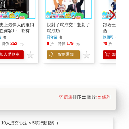
史上最偉大的推銷
說對了就成交！想對了
跟著王牌店員
任何客戶，都有其
就成功！
西
就破的弱點
道
著
羅守至
著
陳國司
著
252
179
2
特價
元
9
折
特價
元
79
折
特價
加入購物車
貨到通知
加入購物
篩選
排序
圖片
條列
10大成交心法 × 5項行動指引）