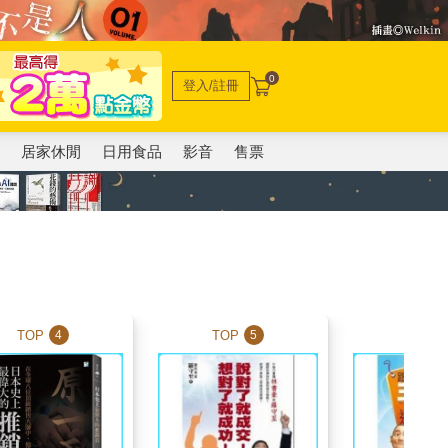
0
登入/註冊
電
居家休閒
日用食品
影音
售票
TOP
TOP
TOP
4
5