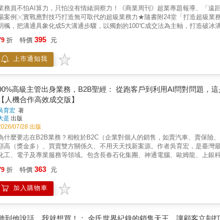
是客戶帶來的小孩。她可以動用劉德華、張學友來搞定。 娜娜自創的「心電圖成交法」，更讓她不受疫情影響，業績照樣嚇嚇叫。 & ◎別人在乎
業務員不怕AI算力，只怕沒有情緒洞察力！《商業周刊》超業專題報導、「遠
率，我大方接受失敗率 & 認識她的人都說：只要跟陳茹芬聊天，好像你的什麼願望都能實現。 怎麼辦到？本書特別公開她20年都維持正能量
場案例╳實戰應對技巧打造無可取代的超級業務力★隨書附24堂「打造超級業務
密：負負得正法。 & 上班族想要高收入，最佳捷徑就是做業務，而且有90％的高級主管都是出身業務。 看看全臺灣最會賺錢的業務，想的做
明楓，把溝通具象化成5大溝通步驟，以獨創的100℃成交法為主軸，打造破冰溝通 
的，跟你以為的，哪裡不一樣。
度採用不同溝通策略，告別「憑感覺」的溝通瓶頸，從破冰開場、建立好感、
395
79
折
特價
元
建立一套可以複製、可以練習、可以立即上手的實戰系統。──誰適合讀這本書
I人：本書提供按表操課的溝通SOP，讓你告別「憑感覺」溝通，憑實力成交。
上市通知我
戶溫度、打造專家光環，提高存在感與降低搜尋成本，啟動強大轉介紹的續動力
晨會、競賽與案件輔導，培養部屬獨立解決問題的能力。──你將學會──◎ 如
察、傾聽、提問，看見客戶沒有說出口的真正需求。◎ 如何創造情緒價值與心
「我沒時間」等常見的反對問題。◎ 如何善用符合人性心理的故事、價值框架
90%高級主管出身業務，B2B聖經： 從跑客戶到利用AI問對問題
戶與持續成交的良性循環。◎ 如何從成交延伸增員，建立高績效團隊，培養下一位
【人機合作高效成交版】
100℃ 的升溫技術【破冰與觀察】：掌握破冰忌諱，利用「觀察、認同、連結」
吳育宏
著
聽】：教你運用 PNV金字塔提問法、家族組合矩陣、3R聆聽技巧、迴聲式傾聽
大是
出版
與說服】：教你如何暫緩報價、拉回主導權，活用對比、未來視角與、人生四
2026/07/28 出版
型、安靜型、價錢敏感型、猶豫型、專業型五大客戶制定對症下藥的回應資料庫。
為什麼要志在B2B業務？相較於B2C（企業對個人的銷售，如賣汽車、賣保險
即興劇的 Yes, and（是的，而且……）原則溫柔堆疊成交路徑；並透過二
額高（獎金多）、買賣雙方關係久、不用天天找新案源。作者吳育宏，是臺灣最
【保溫客戶關係】：成交過後如果中斷與客戶的聯繫，溫度會迅速掉回 0℃。真正
化工、電子及專業服務等領域。包含長春石化集團、神通電腦、歐姆龍、上銀
接觸頻率」的微互動。無論你是剛入行的菜鳥，還是尋求突破的資深業務，你
企業，都曾邀請他傳授實務課程或顧問服務。他說：過去的B2B業務，強調產品
到「專業經營」，在AI時代建立無可取代的個人品牌競爭力！──本書特色──1.
363
79
折
特價
元
被「一鍵」取代。在強大的演算法與龐大的數據算力面前，業務的價值已從介紹
法」，依照成交溫度拆解從破冰、建立信任、探索需求、引導提問、處理反對
有與AI人機協作，才能在B2B市場脫穎而出。◎為什麼要做B2B的業務？這可不是一般業務 ．懂這些基本功，高薪、管理職等
的溝通成交系統。2第一線超業實戰案例完整公開：保險實戰案例完整呈現真實
加入購物車
2B業務靠「會說」，其實關鍵是「會問」。 因為客戶的專業比你強，你要用問題引導顧客說出需求。 拜訪前，利用AI模擬客戶情境，讓AI扮演
何思考、如何回應、如何贏得人心，到最後成交只是順其自然的事情。3好感溝通
購主管、生產經理等角色， 預先模擬他們可能最在意的問題：是否可能缺料、不良率會不會提高……。 ．怎麼做到價格比同業貴，業績更好？
多年遠距成交經驗，教你透過傾聽、理解、同理、共鳴、提問與引導，創造客戶
許多業務一聽到客戶比價，第一反應就是：是不是要降價？ 但頂尖業務不只賣產品，更賣風險控管。他們談的是總持有成本、停機損失……。 透
者、社恐族和I人也能學會的高效溝通法：口才不是天賦，可以靠後天努力學會
過AI，能幫你分析競品弱點、發掘客戶隱性需求，並量化隱藏的成本。 具體的提示詞怎麼下？書中告訴你。 ◎從客戶管理到團隊領導，讓你當上
聽到他說話，我就想買！： 金氏世界紀錄的銷售天王，讓顧客立刻