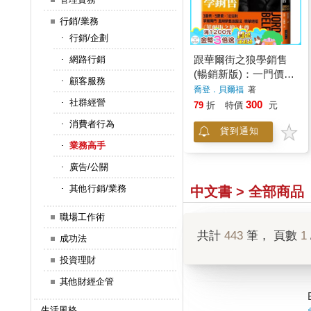
行銷/業務
行銷/企劃
跟華爾街之狼學銷售
網路行銷
(暢銷新版)：一門價值
顧客服務
30萬元的銷售課，4秒
喬登．貝爾福
著
社群經營
鐘，打下成交大訂單基
300
79
折
特價
元
礎！
消費者行為
貨到通知
業務高手
廣告/公關
其他行銷/業務
中文書 > 全部商品
職場工作術
共計
443
筆， 頁數
1
成功法
投資理財
其他財經企管
生活風格