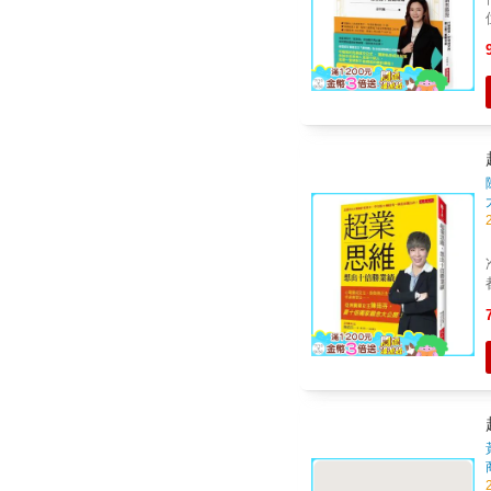
位
──黃明楓
SO
&
量表
【輕
專
大成交步
&hel
成
《
表
准自
都
從
圖
11
溫
售新高紀
第一。 & 陳
床」開始
單都要賺
間
握主導權