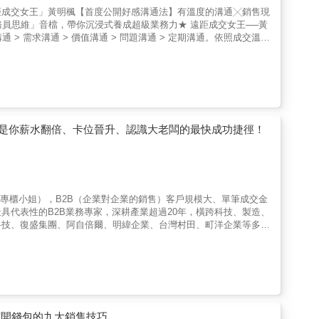
距成交女王」黃明楓【首度公開好感溝通法】有溫度的溝通╳銷售現
員思維」音檔，帶你沉浸式養成超級業務力★ 遠距成交女王──黃
> 需求溝通 > 價值溝通 > 問題溝通 > 定期溝通。依照成交溫
探索需求、引導提問、回應反對問題到成交後經營客戶、轉介紹……
？──◎剛入行、害怕被拒絕的新手業務，尤其是內向者、社恐族、
 ◎面臨瓶頸、客戶經營難以做的大資深老手：教你利用社群培養客
。 ◎正在帶兵打仗、為增員與留才焦頭爛額的主管：教你如何用
何快速破冰，讓第一次見面的客戶願意打開話匣子。◎ 如何透過觀
理安全感，讓客戶願意相信你。◎ 如何自然回應「我再想想」、
來提高客戶的決策意願。◎ 如何把一次成交變成長期經營、轉介客
，這是你薪水翻倍、卡位晉升、認識大老闆的最快成功捷徑！
超級業務員。──100℃成交法的5大溝通攻防戰──◎從 0℃ 到
三步驟與黃金三問，描繪客戶輪廓。◎30℃到60℃【問問題與聆
法，破解客戶防禦機制，敲開客戶心門。◎60℃到90℃【價值框架
階段的三大提問，將條款溫柔翻譯成聽得懂的價值。另外，針對分享
 ◎90℃到100℃【加速成交與收斂】：針對反對問題，運用源自
、專櫃小姐），B2B（企業對企業的銷售）客戶規模大、單筆成交金
擇一法、假設成交法、小步成交法推敲成交意願。◎維持剛剛好的60℃
具代表性的B2B業務專家，深耕產業超過20年，橫跨科技、製造、
的續動力，是透過 Line 等數位工具進行「低單次互動成本、高
科技、復盛集團、阿自倍爾、明緯企業、台灣村田、町洋企業等多家
都可以透過好感溝通建立與客戶之間的信任感，從「關係經營」跨越
知識、客戶關係與成交技巧。但在AI時代，80%的重複性質工作都
獨創「100℃成交法」：首度完整公開明楓老師獨創的「100℃成交
產品，轉向理解產業變化、先洞察問題，並協助客戶做決策。 唯
問題、轉介紹到增員培育等階段，建立一套人人都能複製、立即上手
著你： 很多人以為
對話情境，你可以從中找到各種溝通應對方式，學會超級業務員如
=情緒價值 ×有溫度的溝通× 遠距經營：結合心理學、人性洞察與
的情緒價值與心理安全感，建立與客戶之間的高信任關係。4內向
。本書將複雜的溝通技巧拆解成可練習、可複製的方法，透過案
打開錢包的九大銷售技巧