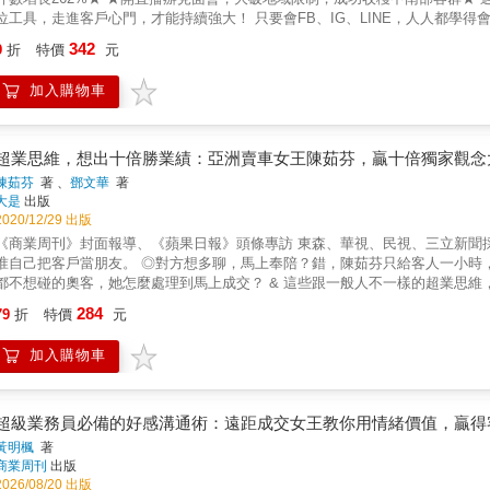
麼事？有沒有想一看再看的電影？現在學習什麼事物？&hellip;&hellip;
工具，走進客戶心門，才能持續強大！ 只要會FB、IG、LINE，人人都學得會， 實戰步驟╳案例技巧、線上╳線下高效雙軌並進 遠距成交女王
的事？周遭的人會因為什麼事稱讚你？若有一個月假期，你想做什麼？&hellip;&hellip; ★提升業務員等級──測一側你屬於哪一級？
 一次公開最好學卻最難掌握的全通路整合銷售法則！ 【誰需要這本書？】 ☑想提高成交效率的保險業務員 ☑努力將全通路整合銷售
342
不同，運用特點的方式也有差異，只要抓對訣竅，就能把魅力發揮到極限。想
9
折
特價
元
P化的各界業務員 ☑試圖將線上銷售納入績效考核的管理者 【重新定義銷售】 ☑品牌＞產品、公司&rarr;經營個人品牌的優勢 ☑生產力公式
你是「窮忙」等級的業務嗎？ 【等級1】衝衝衝業務員 特徵：強迫推銷自己想
rarr;增加活動量+客戶數，整合線上線下通路 ☑增加線上工具&rarr;用FB、IG、LINE玩出經營效率 ☑100℃成交溫度&rarr;不憑感覺銷售，用溫度
討厭工作。 【等級2】行動派業務員 特徵：為了提升業績，一直約許多顧客見
加入購物車
確認客戶銷售進程 ☑全通路銷售技巧&rarr;灑網、養客、定聯、拉長戰局 ☑流程SOP化&rarr;重新分配工作時間，利用表格確實落實到組織
型業務員 特徵：對顧客施予恩惠，換取業績成長。 課題：雖然受到顧客喜愛，工作不吃力，但依舊忙碌。 
鬆管理三大數位工具】 ☑運用FB空戰：網羅潛在客戶名單、營造人設、軟硬圖文攻勢&hellip;&hellip; ☑讓IG助攻：補漏FB的年輕客群、營造
之後，就能擁有自由時間、善用特點，而且總是樂在工作，使得業績大幅成長。 
業場景、提供圖文資訊&hellip;&hellip; ☑藉由LINE打地面戰：分群客戶、分層商品、定時定量餵食&hellip;&hellip; 【100℃成交溫度：可視化6
粉業務員」：客戶會無條件購買商品 【等級6】「神級業務員」：被客戶視為教主尊敬愛戴 ＊原書名為《業務之神的聊天術》 
驟】 ☑0～40℃：建立客戶名單、收集客戶資料、同步化聆聽&hellip;&hellip; ☑40～60℃：定量互動、建立個別需求、保溫再購溫度
超業思維，想出十倍勝業績：亞洲賣車女王陳茹芬，贏十倍獨家觀念
吳家德 業務行銷高手 林哲安 福特汽車銷售冠軍 王堅志 &
lip;&hellip; ☑60～80℃：提問‧提問‧再提問、探求真正需求、遞交建議書&hellip;&hellip; ☑80℃〜100℃：反對問題處理、激勵成交話術、評估
陳茹芬
著 、
鄧文華
著
交率、是否回到40℃至60℃繼續加溫&hellip;&hellip; 【銷售5大技巧】 找客、精準互動、經營忠誠迴路、與客戶同步、高效對話、線上聊天技
大是
出版
巧、營造動態感、發文頻率、挑選內容、可搜尋的線上名單、分級客戶、增強連結、轉介名單&hellip;&hell
2020/12/29 出版
經營心占率與鐵粉、SOP化線上互動、判斷客戶進程、激勵成交話術、有溫度的售後服務&hellip;&hellip
商業周刊》封面報導、《蘋果日報》頭條專訪 東森、華視、民視、三立新聞採訪特稿 & ◎多數業務都想跟客戶搏感情，亞洲賣車女王陳茹芬不
、每週行事曆、每月業績與客戶量表&hellip;&hellip; 本書特色 1.兼備技巧與心法不藏私大公開：詳細教導線上與線下經營客戶的模式與技巧，
己把客戶當朋友。 ◎對方想多聊，馬上奉陪？錯，陳茹芬只給客人一小時，時間到就走人。 ◎明明買貴了，客人還願意幫她打廣告？ ◎別人
也從作者經營家族企業、跑保險業務碰上次級房貸風暴的經歷，分享業務員該如何克服心魔與調適心態。 2.將可
不想碰的奧客，她怎麼處理到馬上成交？ & 這些跟一般人不一樣的超業思維， 就是亞洲賣車女王陳茹芬（客戶都稱呼她娜娜）的工作日常。&
用FB空戰、Line地面戰雙重夾擊，教你如何積極正面地刷存在感、如何讓客
1997年到2020年10月，她累計銷售超過8,800輛車， 也就是全臺灣平均每2,613人，就有一人跟她買過車， 而全臺約9.2萬輛計程車中，平均每
284
、如何有效線上溝通&hellip;&hellip;。 3.打造有溫度的成交法則：作者將6大成交步驟轉為可視化的0℃～100℃成交法，教你如何升溫、如何保
79
折
特價
元
輛就有一輛是她賣出的！ & 2013年，她總計賣出703輛車，是業界平均一年70輛的十倍； 2016年7月，她月銷102輛車，再創全臺汽車業單月銷
，有技巧攻克顧客「心占率」，促使他們一再回購。 4.把線下銷售格局拉升至全通路整合和團隊經營：新時代銷售必須重新定義業務員的時
錄； 2019年2月2日，榮獲和泰汽車頒發累計總銷量NO.1，為TOYOTA在臺第一人。 2020年5月，疫情期間，她照樣以月銷60輛獲月競賽
間。作者重新分配線上與線下銷售與管理模式，協助組織打造更多元的專業團隊，讓客戶更有安全感。 5. 輔
加入購物車
茹芬假日不上班，很少發名片，明明在賣車卻很少跟人聊車， 認識她的人都說：只要跟陳茹芬聊天，好像你的什麼願望都能實現。 &
釐清讀者問題，加強技巧應用與掌握程度；專業理論則用圖表呈現，方便讀者
2016年，陳茹芬出版暢銷書《賣車女王十倍勝的業務絕學》， 吸引全臺保險、房仲、美容美髮、百貨公司、廣告業及藥廠爭相邀約演講。 這本書
就是全臺巡迴演講精華總整理，看完保證你的業績十倍勝。 & ◎賣車女王的超業思維 & 當超業一定要很拚？陳茹芬的時間管理，竟從「控制賴
！ 業績沒做到很丟臉？娜娜的方法是重複講目標，做不到也沒關係， 當你誠實面對困境，老天爺才知道如何幫你。 & 還有，銷售的每一
超級業務員必備的好感溝通術：遠距成交女王教你用情緒價值，贏得
？ 賣車女王利用經銷商的大水庫理論，賺賠之間照樣月月拿冠軍。 因為，銷售道理百百通，賣什麼都能通。 & ◎成交高手三件事：時
黃明楓
著
、自信、互利（不用很會聊） & 很會聊不等於會成交，你要「框」住客戶的時間： 框在「上午9點～10點」，或是「下午2點～3點」，才能掌
商業周刊
出版
。 & 當業務總是得姿態矮人一截、卑躬屈膝？ 陳茹芬建議：堅持、有底線、堅持有底線，從不讓客戶亂殺價。 其實，最常來「亂」的，
2026/08/20 出版