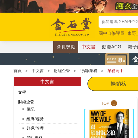
國中自修評量
東野
唯紅花綻放
奧德賽
會員獎勵
中文書
動漫ACG
親子
首頁
＞
中文書
＞
財經企管
＞
行銷/業務
＞
業務高手
中文書
暢銷榜
文學
財經企管
TOP
1
傳記
經濟/趨勢
領導/管理
管理實務