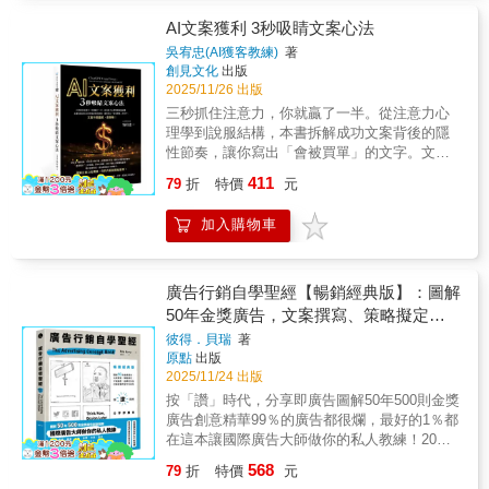
說，就這麼簡單。本書集結了泰國鮭魚廣告製
心。 這些都是我們可以操作的心理槓桿。了解
作公司創意總監暨共同創辦人維猜的創作心路
AI文案獲利 3秒吸睛文案心法
人心，才能寫好文案。人們根深柢固的需求，
歷程，帶你走進泰國最具話題的廣告製作公司
可參考馬斯洛的「需求層級理論」；本書更提
吳宥忠(AI獲客教練)
著
之一的幕後世界。書中不僅記錄了維猜與團隊
創見文化
出版
供能觸動讀者的19種情感，可以依你撰寫文案
如何從日常生活中發掘洞察，更像是邀你坐進
2025/11/26 出版
的目的，參考使用。本書特色還有：★獨特的
了維猜和伙伴賓士的辦公室、會議室，甚至潛
「情感文案術」方法★在強調「產品效益」之
三秒抓住注意力，你就贏了一半。從注意力心
入他們的腦袋裡，看著他們如何發想、辯論、
前，可以先運用：承諾、祕密、說故事。★缺
理學到說服結構，本書拆解成功文案背後的隱
拆解問題，如何將這些靈感打磨成充滿個性的
乏感覺、無聊的產品，要如何寫文案？★show,
性節奏，讓你寫出「會被買單」的文字。文案
廣告腳本。每一支作品都蘊藏著敏銳又真實的
don’t tell——不要只顧著描述你的產品！★內容
不是靈感，是策略！好文案不靠詞藻，而在能
411
生活洞察與大膽的創意。而這些提問、傾聽、
79
折
特價
元
行銷、社群貼文的訣竅★「故事型文案的4大要
「引發行動」。從標題到下單，都是心理節奏
理解、創作的技術，可以用在任何形式的工作
素」、「有效文案的5P風格」、「觸動讀者的6
的藝術。本書揭示「三秒吸睛」的核心邏輯，
當中，也適用於生活中人際關係的基本準則。
加入購物車
大情感」、「26個對讀者的行動呼籲」……★
結合行銷心理與實戰案例，帶你從創作者，成
HowHow陳孜昊／網路影音創作者 Wawa／法
各章有「好文案/壞文案」專欄，教你如何判斷
為策略型文字操盤手。理解注意力的價值，你
樂數位聯合創辦人莊永新／漫畫家、導演許安
文案的好壞★世界一流廣告公司、文案高手的
的內容就開始變現！能讓人停下來的句子，才
琪／世新大學公共關係暨廣告學系專任教授黃
訪談★實務練習、心法傳授，全力幫助你學
會讓人掏錢。現在，學會讓你的每一行字，成
廣告行銷自學聖經【暢銷經典版】：圖解
可欣／網路創作者、演員、金鐘獎最具潛力新
習！ 不論你是從事業務行銷、廣告、公關、電
為收入的起點！想想你自己滑手機的習慣──是
50年金獎廣告，文案撰寫、策略擬定、
人獎得主盧建彰／作家龔大中／台灣奧美集團
商、社群小編，或是經營自媒體、自家網站，
不是一邊刷著社群、一邊在內心快速做出「值
平面動態、品牌定位及社媒經營的全方位
創意長、導演共感推薦（依姓名筆畫排序）對
彼得．貝瑞
著
本書都是您必備的參考書，幫助你在混亂市場
不值得點開」的判斷？開場，就是文案的黃金
原點
出版
我來說，每次在執行廣告（業配）案，都是一
秘笈
中取得勝利，成功銷售！ 【專家好評】我特別
三秒，也是「留住讀者」與「變現」的關鍵。
2025/11/24 出版
場全新的挑戰。如果你好奇你看到的廣告背後
喜歡書裡有一句針對此書的文案：「撰寫具說
揭開三秒鐘的吸睛祕密，並教你如何運用
到底有哪些有趣的故事？那看這本書就對了！
按「讚」時代，分享即廣告圖解50年500則金獎
服力的文案，在充斥各類噪音的商場突圍而
ChatGPT寫出讓人無法忽視的開場文字，從此
──HowHow陳孜昊／網路影音創作者「無論你
廣告創意精華99％的廣告都很爛，最好的1％都
出……」本書的確像是各式文案流派裡的一股
不再「寫了沒人看」， 而是「一發就火」。 這
要做什麼，都必須先理解客戶的『洞察』。拍
在這本讓國際廣告大師做你的私人教練！20多
清流，諸般心法都反覆指向人性，讓我們文案
不是一本教你死背行銷話術的書，而是一本幫
給觀眾看的電影、要推銷商品的廣告，甚至是
年經驗結晶，帶你入行的超級工具書「我會介
人可以抵抗寫作焦慮，從洞察人性心理來下
你打開「文字變現」之門的指南。它不會叫你
568
79
折
特價
元
一般內容製作，都必須讓觀眾心甘情願接收你
紹許多工具，闡述背後道理，它們是指導
筆，彷彿是為我們文案人戴上了「抗噪耳
去迎合市場，而是讓你學會，用真誠和結構並