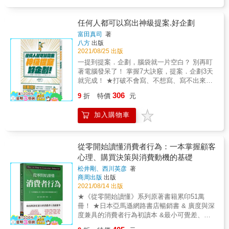
鼓動作用。在鄉村，以郵購業務為主的廣告宣
假的你」作為廣告標語，從這背後就能觀察到
傳刺激著農民的消費意願，改變了鄉村居民的
日本人深怕給人添麻煩的民族性，還有不鼓勵
消費習慣；城市裡，以報紙期刊等為載體的廣
任何人都可以寫出神級提案.好企劃
民眾因小病去看醫生的政策考量。 第一本以廣
告成為城市生活的獨特風景，並成為人們消費
告創意為題的台日文化觀察報告 深度挖掘廣告
富田真司
著
和生活的重要幫手。在新消費群體中，女性消
八方
出版
創意背後的文化意涵 本書搜羅2015～2021年間
費者以其獨特的家庭角色與消費特點，在廣告
2021/08/25 出版
逾百項廣告事例，聚焦化妝品、感冒藥、人壽
宣傳的誘導下，成為新消費文化的主要參與
保險、啤酒、速食店、超商、飲料等13種與一
一提到提案．企劃，腦袋就一片空白？ 別再盯
者，引領社會新的消費潮流。
般人生活息息相關的廣告類型，提及全聯、
著電腦發呆了！ 掌握7大訣竅，提案．企劃3天
GOGORO、日清泡麵、SAPPORO啤酒等台日
就完成！ ★打破不會寫、不想寫、寫不出來的
知名品牌，透過比較台日兩地廣告表現手法的
魔咒！ 行銷宣傳．創意提案．商品開發．網路
306
9
折
特價
元
不同，分析台日文化的差異，挖掘廣告創意背
社群． 作業改善．高效會議．人事管理 ★指導
後的文化意涵。 ★特別收錄【內行看門道】專
超過3萬人！ 日本行銷規劃師‧廣告企劃神人 富
加入購物車
欄 討論「如何用文案寫出滋滋作響的美味旋
田真司 獨家公開！採用率100% 的教戰範例x實
律」、「廣告使用外國語言的神奇魔力」、
用表格 x提案技巧讓你一拿起筆、一開電腦，
「什麼樣的廣告歌能傳唱千古」等等，聚焦於
就能說服老闆、客戶！ 企劃老是被老闆嗆：這
廣告手法的台日業界分析，不論你是內行還外
沒創意、這不會賺錢？ 你不是沒FU，只要抓住
從零開始讀懂消費者行為：一本掌握顧客
行，保證看得直呼「原來如此」！
重點去寫就對了！ 作者為日本市場行銷規劃
心理、購買決策與消費動機的基礎
師、廣告企劃神人，擅長行銷企劃，曾任職廣
松井剛、西川英彦
著
告代理商、企劃公司，擁有豐富的經驗，並特
商周出版
出版
別針對年輕人或企業開設「製作行銷企劃」等
2021/08/14 出版
課程；並定期舉辦「企劃派對」，致力於培養
★《從零開始讀懂》系列原著書籍累印51萬
年輕一代的企劃人。 本書介紹提案．企劃之基
冊！ ★日本亞馬遜網路書店暢銷書 & 廣度與深
礎，以及5個絕對被採用的成功關鍵。從實用表
度兼具的消費者行為初讀本 &最小可覺差、操
格x教戰範例，包括行銷策略、商品定位、創意
作制約、懷舊心理、涉入程度、多屬性態度模
提案、業務改善等等，示範各種提案．企劃的