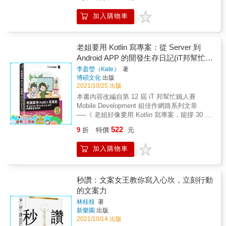
品，你會： A.放上各種厲害的研究數據&& B.
片，如何在沒有足夠資源的情況下，拍出好影
Chapter 4。 ※ 想要「透過情感真摯的文案，感
推出不同優惠方案並送贈品 & 想呼籲大眾重視
片？ 如何拍出你的目標對象愛看、想看、會分
加入購物車
動受眾」，就翻到Chapter 5。 ※ 想要「創造洗
環保議題，你會： A.提出資料展現問題的嚴重
享的宣傳影片？ 如何讓老闆對你拍的影片滿
腦文案，大街小巷朗朗上口」，就不能錯過
度&& B.抨擊特定團體以炒高討論度 & 以上問
意？ 如何順利和影片拍攝團隊溝通？ & 你是第
Chapter 6。
題，如果你都不假思索地選A，那可能達成目標
一次做宣傳影片嗎？導演告訴你從企劃、劇
的機率不太高。因為硬性的數據、資料、圖表
老姐要用 Kotlin 寫專案：從 Server 到
本、拍攝到預算的所有細節 讓第一次策劃影片
對人類大腦而言，並沒有實質意義，多數人聽
Android APP 的開發生存日記(iT邦幫忙鐵
的新手擁有影音策劃基本概念，幫你的公司員
過就忘。 & 這些「客觀事實」必須透過故事加
工賦予影片企劃、策畫的專業職能！ 讓策劃人
人賽系列書)
李盈瑩（Kate）
著
以詮釋，激起情緒，目標受眾才會對你的觀點
員對於影片製作歷程有初步了解，知道如何跟
博碩文化
出版
產生記憶點。 & 但這並不表示B選項就是好的
團隊討論 讓公司／單位招商時能規劃出合理預
2021/10/25 出版
選擇。搞不清楚目標受眾的價值觀和真正在意
算、找到適合的團隊 & 你是常常做行銷影片的
本書內容改編自第 12 屆 iT 邦幫忙鐵人賽
的事，就算成功引出他們的情緒，也可能適得
品牌、導演、製作人嗎？本書教你客戶與拍攝
Mobile Development 組佳作網路系列文章
其反，讓他們把你的商品、訴求直接打入黑名
團隊間的溝通技巧 如果你是影片導演、影片製
──《 老姐好像要用 Kotlin 寫專案，能撐 30 天
單。 無論你是社群小編、個人品牌經營者、文
作人，這本書也可以幫助你更有效、更專業跟
嗎？》。本書旨在鼓勵對程式開發有興趣或是
字工作者、廣告行銷人員，甚至只是一般人，
522
9
折
特價
元
客戶溝通！ & ***本書有三大特色，幫你從此建
想轉職工程師的朋友，積極學習 Kotlin 程式語
都需要學會如何利用正確的故事，讓他人卸下
立廣告行銷影片企劃專業職能*** 台灣第一本，
言，將 Side Project 列入人生計畫。以弟弟
防衛心，聽進你的觀點。在《勾引大腦》中，
加入購物車
不是教你拍攝影片，而是教你如何企劃廣告行
（後端工程師）的視角，描述姐弟使用 Kotlin
資深故事教練麗莎‧克隆帶你了解故事與大腦密
銷影片的專書！ 幫助影片策畫人員，但又不是
進行為期三十天的 Side Project 過程，是一本
不可分的關係、人類做決定時又是受到何者的
專業影片攝影工作者的你解決大大小小難題。
以輕鬆、帶一點吐槽的文筆進行程式專案開發
左右，以及教你一步步寫出對的故事。最終，
專業廣告導演多年來幫助大大小小公司拍攝廣
紀實的日誌。你將從開發準備、Scope 系列函
秒讚：文案女王教你寫入心坎，立刻行動
你將擁有能夠扭轉他人腦內風向的能力，將影
告影片的工作方法論、真實案例不藏私分享。
式、問答聊天室結構到雲端訊息 FCM 推播，逐
的文案力
響力輕鬆擴散出去！ ★透過本書，你將學到的
解答宣傳影片常見問題、企劃常見阻礙、執行
步探索 Kotlin 的美妙之處。 ☑前後端使用一種
觀念： ˙「誤信+真相+發現+轉變」是故事主角
林桂枝
著
溝通難題、非專業影片企劃人員的迷思等等。
程式語言開發 前後端共有開發的資源，能夠將
世界觀必經的四階段。 ˙想觸及「所有人」只會
新樂園
出版
& 第一本有系統方法論的影片企劃專書，從影
精力放在需要關注的地方，學習曲線的效率自
扼殺你的創造力，創造出平庸的故事。 ˙情緒是
2021/10/14 出版
片策畫、影片創意、影片拍攝到影片預算完整
然也大幅提升。 ☑設計實作 Side Project 獲得