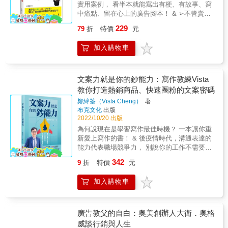
案頭書，這是所有活動規畫的首選參考資
工具進行寫作和內容行銷。
實用案例， 看半本就能寫出有梗、有故事、寫
傅瑞德 & 本書特點：「行銷」、「語言」、
是普通的豬肉」作為招牌文案。其實，創意源
料。」──丹．金吉斯（Dan Gingiss），暢銷
中痛點、留在心上的廣告腳本！ & ➢不管賣衣
「Apple生態系」 &bull;行銷人的思維與態度 行
自動畫《紅豬》的經典台詞：「不會飛的豬，
書《體驗製造者》（The Experience Maker）
服、賣美食、賣保養品，通通拿來就用！ ➢只
銷不只是為產品或企業擦脂抹粉的工作，對企
只是普通的豬。」 【技巧】加入有公信力的具
229
79
折
特價
元
作者 &
要文案夠力，用LINE、抖音、IG，都能逼人一
業文化、產品、以及內外溝通都具有強大的影
體數據 案例：榮獲日本最大咖哩競賽首獎的
不小心就手滑！ ➢不用名人、不用高顏值，素
響力。 & &bull;行銷人的文字之道 「文字」與
「一百小時咖哩Ｂ＆Ｒ」餐廳，透過店名來標
加入購物車
人直播也能賣到翻！ & ◎ 厲害的文案，能穿透
「文案」的差異、文案在行銷策略中的重要
榜自家咖哩是耗時100個小時熬煮而成。這不但
消費者的心理 為什麼有人能快速寫出吸睛文
性、企業文案的入門技巧、以及文案人應有的
傳遞商品故事，更贏得顧客的信賴。 本書特色
案？你卻常常想破頭，文字還是這麼平淡無
基礎認知。 & &bull;文案寫作力深入探索 透過
‧提示豐富案例：豐田汽車、勞斯萊斯、哈根達
奇、沒看頭。別灰心，讓本書來拯救你！ & 文
文案力就是你的鈔能力：寫作教練Vista
FFAB和USP兩層過濾與延伸，再用作者獨有的
斯、紅牛飲料、華歌爾、紀伊國屋書店
案寫作其實是有「套路」的，本書作者曾帶領
教你打造熱銷商品、快速圈粉的文案密碼
段落邏輯將產品重點轉換成文案。 & &bull;內
&hellip;&hellip; ‧傳授5個方法與10個技巧，解析
團隊，創造出一個月約25億元的業績。他以成
容行銷應用篇 企業文字除了「目的性」之外，
經典文案的成功要素，讓你立刻上手。 ‧這套秘
鄭緯筌（Vista Cheng）
著
功經驗告訴你：知道消費者在想什麼、鎖定行
對於形式和脈絡也有比較特殊的要求，除了寫
訣不僅可用來做行銷，還能用於簡報、會議、
布克文化
出版
銷的對象，就能突破寫作瓶頸、輕鬆下筆，在
作技法之外，對於新聞稿，或是網站內容架構
2022/10/20 出版
帶領團隊，打動人心。 名人推薦 富邦人壽處經
短時間內寫出爆款文案。 & ◎ 有梗、有故事、
需求也必須瞭解。 & &bull;科技內容行銷的標
理 黃昶鑫 廣告創意人 李欣頻 ＊原書名為
為何說現在是學習寫作最佳時機？ 一本讓你重
戳中痛點，更能吸引人的購買欲望 只要掌握了
竿：Apple風格 Apple的產品和內容行銷方式的
《為什麼超級業務員都想學文案銷售》 &
新愛上寫作的書！ & 後疫情時代，溝通表達的
幾個有力的寫作句型，就能有效挑起消費者的
獨特書寫風格、隱藏在其中的慧黠、以及對潛
能力代表職場競爭力， 別說你的工作不需要撰
購買欲望，還沒看完廣告就搶著+1，讓你訂單
在客戶的說服力，已經進化到本身不只是一個
寫文案！ & 其實，寫作沒有你想的那麼難！ 本
接不完！例如以下幾招： & ●善用對比：說明
342
9
折
特價
元
行銷工具，更是一項重要的品牌資產。
書真實反映職場工作者的寫作需求與現況， 寫
有別於競品的優點，消費者要買時，就會先選
作教練Vista教你寫作瓶頸一一突破， 提綱挈領
你的。 ●現身說法：說得再天花亂墜，不如使
加入購物車
掌握祕訣， 任何人都可成為職場文案大師！！
用者的一句好口碑。 ●來點「自黑」：反其道
& 暢銷書作家聯合推薦(以下依姓氏筆畫排序）
而行，讓人覺得你敢說實話，博得好感。 ●善
王永福（頂尖企業簡報與教學教練） 何飛鵬
用加減法：加點令人嚮往的憧憬、減去無聊的
（城邦媒體集團首席執行長） 楊斯棓（暢銷作
廣告教父的自白：奧美創辦人大衛．奧格
科普數據。 還有更多簡單、好上手的技巧，都
家、醫師&） 愛瑞克（《內在原力》作者、
威談行銷與人生
在本書中&hellip;&hellip; & ◎短影片帶貨的秘