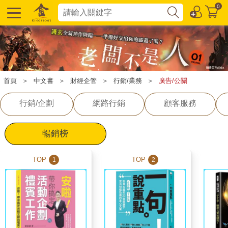
0
首頁
＞
中文書
＞
財經企管
＞
行銷/業務
＞
廣告/公關
行銷/企劃
網路行銷
顧客服務
暢銷榜
TOP
TOP
1
2