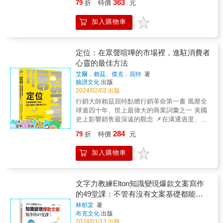
沒有新聞價值的內容！ ◇DM/手冊的型式由
363
79
折
特價
元
的六大類文案，例如：新聞稿寫作、廣告與銷
員不認得這些人的臉，事前怎麼訓練？ ◎該安
「目標效果」來決定，文案的內容更是如此。
售寫作、部落格與社群媒體寫作、如何寫出3秒
排中場休息時間嗎？萬一聽眾就這樣離席逃跑
◇成功的直效行銷，偏好非正式、對話式的風
加入購物車
吸引顧客的標題、報告書與自傳等「有甲方」
了？ ◎美酒暢飲、美女走秀，都不敵剛烤出來
格。 ◇決勝負的不是影片長短而是內容 迅速定
的寫作、Email寫作技巧等寫作方法。2.本書內
的蛋糕香氣（嗅覺），讓賓客難忘。 & 不管是
位，寫出「最好賣」的經典文字！ 在這個資訊
容經過精心組織，系統性的引導讀者理解並強
高達數百、數千人的大會、講座，或只有數十
多元，大衆注意力稀缺的年代，本書也將傳
化寫作能力，透過豐富的範例提供實用的寫作
人的派對， 從預算編列、場地安排到主講人邀
定位：在眾聲喧嘩的市場裡，進駐消費者
授： 如何塑造讓人「不可不讀」的文案，跳出
技巧，任何人（甚至初學者）都可以立即使
約，& 該怎麼打造既有意義、又能獲利的活
心靈的最佳方法
千篇一律的窠臼，讓每個人都願意讀你的心血
用，相信自己也可以和作者一樣寫出一篇好的
動？ 如何讓來賓像期待度假一樣，下次還想
之作，還被你深深打動！ ▌本書傳授的訣竅包
艾爾．賴茲、傑克．屈特
著
文案！3.本書另有三回「練功房」傳授如何寫
來？ & 從業超過30年、擁有3萬小時以上經
括： &bull;8種超勸敗標題該怎麼用 &bull;勸敗5
臉譜文化
出版
出流暢、有價值、有說服力的文章祕訣；附錄
驗、 曾為科氏工業、美國職業高爾夫協會辦活
步驟包你創造銷售與利潤 &bull;10個訣竅增進
2024/02/02 出版
則提供「為寫作而閱讀」和「增強寫作肌肉的
動， 被譽為「史上最佳活動規畫大師」的菲
登陸頁面轉換率 &bull;15種技巧確保電子郵件
行銷大師賴茲屈特點燃行銷革命第一書 風靡全
寫作練習」的技巧，幫助讀者加強日常的寫作
爾．默尚，手把手教你 辦活動的技術──從訓練
高點開率 &bull;多種方式寫出抓住潛在客戶的
球逾四十年、世上最偉大的商業詞彙之一 美國
基礎。推薦人Cindy｜FLiPER生活藝文誌總編
人員、找場地、排行程，到如何和客人說再
優質內容，讓讀者回應率翻倍 &bull;「4S」公
史上影響銷售最深遠的觀念 📌在溝通過度、資
輯Lynn｜三分鐘行銷在學中創辦人吳玉琥
見。 & ◎現場，永遠有意想不到的狀況 & ．你
式讓你的文案精簡易懂又有力 ▌如何快速寫出
訊氾濫成災的社會， 唯有成功「定位」，才能
Wawa｜廣告樂血研究院院長亨利溫｜自媒體斜
想請誰來參加？來賓類型怎麼影響節目規畫？
284
79
折
特價
元
有力的直效文案？ 文案大師的超級攻略，讓你
讓產品在消費者心中搶灘登陸。 高明的「定
槓教練李洛克｜故事革命創辦人李建勳｜大管
如果你的來賓是一群老熟人（例如員工教育訓
迅速為產品設定鮮明的定位，並且挖掘出大部
位」通常不是從產品，而是從顧客的心理著
仲策略顧問執行長林文傑｜資深行銷策略人林
練），那大概不需要暖場； 但如果這群人互不
加入購物車
分人還不清楚的產品優勢。抓住熱賣語感，選
手！ 📌不管是找小編、運用大數據分析，甚至
郁棠｜文字力學院創辦人孫昱碩｜共好計畫研
認識（如出版社辦專業講座），你得好幾週前
對關鍵字眼，讓讀者採取購買行動。更重要的
借助AI人工智慧， 不管是透過實體通路、網路
究室總監黃品嘉｜李奧貝納業務群總監黃思齊
就開始「鋪路」： 建Line群組、創立臉書社團
是：有效制定屬於自身的寫作流程，做出最有
直播，或者擴展成O2O， 要透過說故事方式行
｜我是文案主理人趙胤丞｜企管講師、顧問鄭
供大夥交流，到現場才能更進入狀況。 更重要
利的時間管理！ 只要我們仍需要用文字元素跟
銷各種實體產品、服務或經營IP， 必先問「定
文字力教練Elton知識變現爆款文案寫作
緯筌｜《經濟日報》數位行銷專欄作家&
的，事先搞清楚他們參加活動的目的（學新
大眾溝通，就需要一本有路可循、不犯常見錯
位」好了嗎？ 在資訊過度氾濫的時代，商品行
的49堂課：不管有沒有文案基礎都能開
知？找商業夥伴？） & ．去哪裡找工作人員？
誤的基本文案指南 行銷無處不在，文案是致勝
銷與品牌建立應該透過什麼方式突圍，才能讓
沒經驗的志工、新人怎麼教？ 活動現場，所有
始，零經驗也學得會！
林郁棠
著
關鍵。「跨平台文案寫作力」是數位生活中需
自己的產品價值「被看見」？ 透過溝通？你也
服務人員都代表你的口碑，因為客人可不在
布克文化
出版
要紮實練就的基本功！ 這本書寫給所有寫文
許會這麼說。但打開消費者的心談何容易，本
乎， 惹怒他們的是沒領錢的志工、正式員工，
2024/01/13 出版