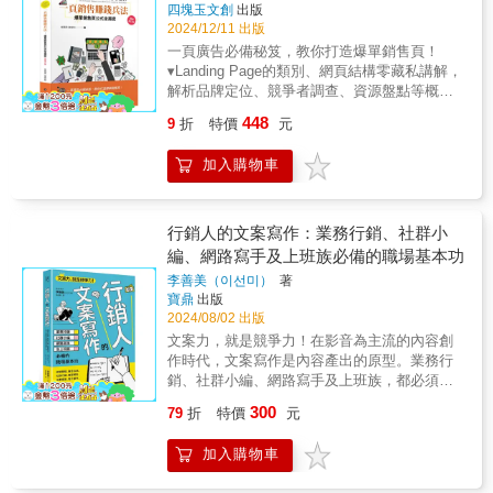
比 Nikon 還反骨，一家相機公司的平面廣告居
法則】在商業世界中，文案的終極目標是促成
四塊玉文創
出版
銷場景，備有巨量詞彙、例句，不怕你用，就
然一張「圖像」都不用？廣告中僅僅使用四行
銷售。本書最後一部分聚焦於如何提升轉化
2024/12/11 出版
怕你用不完！ 大贈送，每個字彙衍伸數個近
「文字」，描述四張舉世知名的照片，最後撂
率，包含「精準定位目標客群」、「運用社會
一頁廣告必備秘笈，教你打造爆單銷售頁！
似詞用了這個詞還有別的詞可以替換，怎麼用
下一句：「如果你能記得其中一張，那或許就
認同原則」、「營造信任感」等策略，幫助讀
▾Landing Page的類別、網頁結構零藏私講解，
都不會膩 行為經濟學、最新心理學原理抓住
是用 Nikon 拍的。」◎如果你覺得都什麼時代
者打造具有吸引力的行銷文案。此外，書中還
解析品牌定位、競爭者調查、資源盤點等概
顧客口味以最科學的心理學、行為學為基礎，
了，誰要「讀」廣告文案……那你要來練練
提供了常見的文案檢查清單與優化技巧，讓讀
念，揭密廣告素材製作、頁面切版設計等必知
讓消費者看了就想立刻買單！ PESONA黃金文
「視覺隱喻」廣告概念。Nike 賣跑鞋，甚至連
448
9
折
特價
元
者能夠快速提升自身的寫作水準，寫出真正能
訣竅，帶你用一頁廣告發揮導購力，把流量轉
案法則• Problem問題：明確釐清買方的「痛
一個字都不需用到：這則平面廣告秀出一面運
帶來銷售成果的文案。本書特色：本書是專為
換成金流！✦爆單密碼：一頁廣告的致勝之道
點」• Empathy共鳴：賣方必須理解買方的「痛
動鞋展示牆，每家運動鞋店都會有的那種，但
加入購物車
廣告行銷人員、品牌經營者、自媒體創作者及
如何用最少的資源，創造最高的轉換率？書中
點」，並且擁有解決問題能力。• Solution解
本該放上運動鞋的鞋架，卻都放滿了烏龜，只
對文案寫作有興趣的人量身打造的實用指南。
完整解析一頁廣告的結構，涵蓋文案撰寫、素
決：找出問題的根本原因，提出「解決」問題
有一個鞋架放了 Nike 跑鞋。還需要多說嗎？如
全書從基礎入門到進階技巧，逐步解析如何寫
材製作及廣告投放，結合案例，Step by step教
的方法。• Oﬀer提案：為了易於找出解決方
果你也是追求最速傳說的跑者，在你眼裡，就
出能打動人心、提高轉化率的商業文案。書中
你翻轉銷售業績，解鎖品牌成長的無限可能！
行銷人的文案寫作：業務行銷、社群小
案，進行具體的商品、服務「提案」。• Narrow
只有 Nike。▌專業人士口碑推薦丁菱娟∣資深行
涵蓋標題撰寫技巧、消費者心理分析、經典文
✦流量變金流：打造吸金廣告頁想讓消費者
編、網路寫手及上班族必備的職場基本功
適合：解決方案奏效、買方願意購入後，必須
銷公關人米卡∣《Motive商業洞察》總編輯李洛
案拆解、實戰案例解析等內容，透過清晰的框
「看了就買」？從競爭者調查到品牌定位分
提升「符合」滿意度。• Action行動：為了解決
克∣故事革命創辦人林育聖∣純粹文案負責人陳思
李善美（이선미）
著
架和豐富的案例，讓讀者快速掌握有效的寫作
析，再到行動按鈕設定，書中解密成功轉換的
「痛點」，喚起必要的具體「行動」。 本書特
傑∣社群丼創辦人、只要有人社群顧問執行長許
寶鼎
出版
方法。
實用技巧，並搭配圖片、影片教學，帶你用一
色：1. 文字工作者必備文案寶典：翻開本書，
景泰∣世紀智庫創辦人許子謙∣桑河數位暨
2024/08/02 出版
頁廣告將流量轉換成金流！本書特色▋祕訣1：
熟讀文案攻勢，選出搭配的詞彙，吸引人眼球
《Motive商業洞察》創辦人黃麗燕∣WAVE中小
文案力，就是競爭力！在影音為主流的內容創
一頁廣告製作入門X新手必備介紹一頁廣告的類
的暢銷文案手到擒來。 2. 作者權威背景背書：
企業CEO品牌／領導學創辦人，前李奧貝納集
作時代，文案寫作是內容產出的原型。業務行
別、特色，並說明頁首、內容、商品、見證及
日本頂級行銷人神田正典累積二十五年以上文
團執行長暨大中華區總裁
銷、社群小編、網路寫手及上班族，都必須學
行動區塊等網頁結構，讓你在製作一頁廣告
案功力，從前一本暢銷經典著作升級成更適合
會「行銷式」寫作！從事行銷相關工作的你，
前，先打下正確觀念的地基。▋祕訣2：商品資
300
79
折
特價
元
現代數位時代閱讀習慣的文案寶典。3. 公式化
是否每天苦惱～◆如何寫出一份讓記者青睞並
源盤點X基本概念先從找到產品的獨特賣點、決
套用，快速上手：以PESONA原則為基礎，全
登出的新聞稿？◆什麼是廣告和銷售文案寫作
定目標受眾等，再到分析競爭者的優缺點與銷
加入購物車
書收納800個詞彙+2400條短句，即可靈活運用
永不失敗並增加銷售的祕訣？◆怎樣才能寫出
售頁架構，最後盤點自家商品可製作成一頁廣
轉化為各式行銷場合都能適用的爆賣文案。 暢
從眾多內容中100%被發現的部落格和SNS？◆
告的資源，書中帶你一步步正確定位自己的產