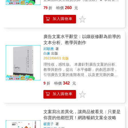
但你聽完這個故事後，可能會覺得這個皮箱最
廣告保住客流。 ˙對總是毫無回應的429位電子
理！事後處理！ & ● 傳統產業、知名品牌、新
厲害，因為在鐵達尼號沉沒80年後的一次探勘
260
79
折
特價
元
報訂閱戶送出線上減重諮詢簡章，有3人簽約報
世代電商、KOL必看！ ● 零時差網路時代，危
行動中，科學家從海底打撈起一只富豪們帶著
名。 ˙僅僅改變了糙米粗糠暖暖包在網路販售頁
機處理總盤點！ ● 理論與實務SOP，滅火技
家當飄洋過海的LV硬殼行李箱，撬開一看，
加入購物車
面上的幾行文案，販售數字就比去年同月多出
能，完整傳授！ ● 4大業別、6個案例，實戰分
「哇！裡面竟然連一滴海水都沒有滲進去」。
10倍。 ˙平均有10人來參加就很棒的冷門講座，
析！ ● 面對公關危機海嘯的五大心法，平安下
從此，LV更加聲名大噪，成為擁有眾多忠實粉
成功募得130人參與聆聽。 ˙第一次使用聯盟行
莊！ 零時差的網路時代，稍有不慎，苦心打造
絲的精品品牌。 & 當然，要像上述TED演講者
銷（成果報酬型廣告）的新手，即順利賺到12
的品牌與個人形象，都有可能一夕變天！ 不論
廣告文案水平辭堂：以鑲嵌修辭為前導的
或LV品牌故事，說出這樣簡單又能影響他人的
萬圓的佣金。 &
是傳統產業、知名品牌、新世代電商還是網
文本分析、教學與創作
好故事，確實不容易。也許你會說：「我沒有
紅，全天候接受市場消費者全方位監督，如何
特殊經驗，也沒有傲人經歷，很難說出吸引人
邱順應
著
在每一場公關危機都能夠安全下莊，憑靠的是
的故事吧？」 本書作者生方正也曾擔任日產汽
白象
出版
品牌主理人的能力與經驗。 本書作者唐源駿
車（NISSAN）的管理顧問，他強調：即使題材
2022/08/01 出版
（凱爺）以實戰經驗傳授品牌、企業、網紅，
很平凡又普通，一樣能打動人心，關鍵就在於
理性收，感性放。 本書針對廣告文案的分析、
面對危機的處理與管理。從「公關危機事件全
「怎麼說」。因此，你得練習以下方法，建構
教學與創作，提出「水平修辭」的創思原理，
局觀」開始，分析危機事件的發展過程，抓出
一個簡單的好故事。 & ★★如何打造一個動人
引領廣告文案的進階表現，以及更完廓的彙整
藏在細節裡的魔鬼，傳授「錦囊妙計：公關危
的好故事？ ◎首先，形成故事 原則1：先區分
廣告文本類型、趨勢與脈絡。
機處理五大心法PRSOS」，建立危機處理流程
342
9
折
特價
元
題材，再創造故事。 原則2：確定最終目的，
表。並且輔以「台灣企業公關危機案例分
再決定如何開頭。 原則3：進入主題前，先了
析」，從餐飲服務業、食品業、醫療業、藝人
加入購物車
解前情背景。 & ◎其次，建構故事 原則4：別
私德等類型，來探討不同的對策與因應。最
平鋪直敘，用「逆向思考法」從結尾反推。 原
後，「企業品牌炎上體質快篩」幫你評估品牌
則5：思考結局將獲得哪些有形或無形成果。
與企業的危機指數，制定專屬於你的風險管理
原則6：讓主角遇到困難並提出對策，創造高潮
文案寫出差異化，讓商品被看見：只要是
專案。事前管理勝過事後處理！本書教你將攸
迭起。 & ◎最後，傳達故事 原則7 別複雜，請
你賣的他都想買！網路暢銷文案全攻略
關生死的危機處理轉化成歲月靜好的風險管
依照時間順序娓娓道來整個事件。 原則8 不單
理。 面對企業經營危機，本書提出最終極且全
椹寛子
著
調，相同故事可以由不同觀點切入。 原則9 有