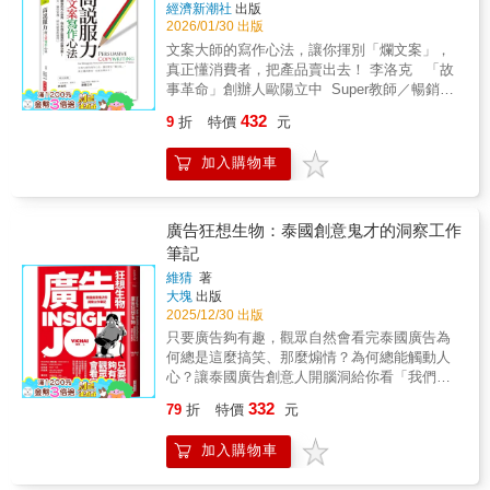
經濟新潮社
出版
用）
2026/01/30 出版
文案大師的寫作心法，讓你揮別「爛文案」，
真正懂消費者，把產品賣出去！ 李洛克 「故
事革命」創辦人歐陽立中 Super教師／暢銷作
家專文推薦 世界變得太快，消費者都不買單？
432
9
折
特價
元
你的文案如何有效地直指人心，說服消費者、
改變他們的心態、促成購買？ 英國的文案大師
加入購物車
安迪‧麥斯蘭，在這本書中明確指出，雖然如今
傳遞訊息的管道多元，然而，影響力的心理法
則依然適用。消費者並沒有變，只是穿上了一
件新衣服。文案的目的，就是要運用文字去改
廣告狂想生物：泰國創意鬼才的洞察工作
變別人的行為，使人們有不同的思考、感受和
筆記
行動，這是不變的。因此，你需要學會同理、
維猜
著
影響、說服的方法與技巧。如同作者所說的：
大塊
出版
「行銷術就如同勾著一張乳酪照片的捕鼠器。
2025/12/30 出版
可憐的消費者被『哄騙』著閱讀文案，也許也
只要廣告夠有趣，觀眾自然會看完泰國廣告為
因此掏錢購物。相反的，內容行銷則是真的勾
何總是這麼搞笑、那麼煽情？為何總能觸動人
了一塊乳酪的捕鼠器。老鼠很感謝地吃了一頓
心？讓泰國廣告創意人開腦洞給你看「我們的
方形點心，因此願意被捕。重點來了：大部分
工作其實沒那麼複雜，只是將關鍵字轉化成具
內容行銷實際上是一大塊乳酪，可是卻完全沒
332
79
折
特價
元
體畫面而已。」雖然現在的內容製作越來越複
有捕鼠器。」 而如何讓讀者變成顧客，願意掏
雜，但有一件事始終不會變，也永遠不困難，
出錢的「捕鼠器」，就是作者特別想傳達的重
加入購物車
那就是真誠。如果你想賣東西，那就老老實實
點。行銷時要注意的是：人們喜歡故事。人們
去拍廣告。想賣什麼就賣什麼、想說什麼就
會受到情緒影響。人們喜歡模式。人們有好奇