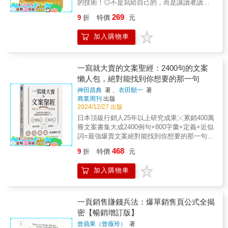
乎零成本，一人公司也可以業績嚇嚇叫。本書
的技術！◎不是寫給自己的，而是讓讀者讀完
人的話……遇見這本書，幫我找回自己的語
教你深入了解產品，還有它帶來的利益，同時
向。▌好廣告，就是你的最佳商機不只教你做廣
介紹15款製作軟體、6大文案鐵律、腳本製作過
還想要更多！一個好文案，讓你的產品在消費
言。」┥20代女性☆「一看到書名就想大喊：
學會洞察讀者，並將這些元素整合到brief中。
269
9
折
特價
元
告，本書 500 則廣告行銷案例個個讓你稱奇：
程，教你做出時下最熱門的行銷利器。★文案
者腦海中住一輩子90％的文案都無人問津──本
這根本是寫給我的吧！整本畫滿重點、貼滿書
▍ PART II 撰寫文案：從開頭到結尾的寫作
「要是我的廣告也這麼有趣，大家怎能不記
小白的必備工具書，從架構到技巧都在這一
書教你成為那10％【文案寫作的覺醒之路】文
籤～」┥30代女性★「寫法超貼近這個時代的
技藝了解8大標題設計技巧、組織文案結構，和
住？」◎不是市場龍頭，那就當最棒的老二
加入購物車
本！ 本書專為小白設計，分4大章節，依商
案並非只是華麗的詞藻堆砌，而是一門能夠影
節奏，看完只想立刻找個推來瘋狂讚美一
打造強而有力的CTA。▍ PART III 升級文
「Avis 在租車業中排行不過老二，那為什麼要
業類別詳細介紹寫作技巧。收集上百則爆款文
響消費者決策的行銷技術。本書從基本概念出
波！」┥50代男性【編輯小語】每次讀完這本
案：讓你的文案成效翻倍跳探討如何讓你的文
跟我們租車？」見到如此坦誠的廣告標語，難
案實例，並附萬用句型、不敗關鍵字等等，從
發，介紹文案的核心價值，並透過市場洞察、
書，心裡都會浮現一句話——「終於有人懂我
案具有創意、說服力和吸引力；為你的品牌，
道不會引起你的興趣、繼續閱讀下去嗎？因為
文章架構到常用詞彙，都幫你做好功課。寫作
消費者心理分析，帶領讀者理解文案如何影響
一寫就大賣的文案聖經：2400句的文案
了。」這不是一本教你變強的工具書，而是一
找到正確的語氣；提升寫作水準，並回應客戶
是老二，所以Avis沒有本錢任憑菸灰缸骯髒、
零基礎者也不怕沒素材、沒靈感，一小時就能
購買行為。此外，書中還解析經典廣告案例，
本幫你找回表達勇氣的練習本。當你滿腔熱
懶人包，絕對能找到你想要的那一句
的改稿建議。只要需要寫文案，這本書就是你
或讓油箱半滿。因為是老二，所以Avis更用
掌握寫作關鍵，寫出令人眼睛一亮的文案。◎
展示簡單一句話如何擊中人心，讓讀者迅速掌
愛，卻說不出口；當你想推人入坑，卻只說得
的秘密武器！【本書特色】實戰技巧一次到
神田昌典
著 、
衣田順一
著
心。Avis利用「轉負為正」廣告策略，向消費
美食類：用暖色系照片、細節和氛圍，勾起人
握關鍵訣竅。【吸睛標題的寫作技巧】標題是
出「嗚嗚嗚、好棒」；當你在鍵盤前停頓良
位，讓文案直擊人心、精準成交：✔ 一擊必
商業周刊
出版
者宣告：我們的服務最優質。◎Häagen-Dazs
們的食慾。◎美容用品類：爆款化妝品，都抓
吸引讀者注意的第一道關卡，優秀的標題能決
久，想寫點什麼，卻總覺得詞不達意——這本
中：9 大心理技巧，讓轉換率翻倍成長✔ 強力
2024/12/27 出版
竟是廣告人巧手臆造的名字？！「產品定位」
住想變美的心理。◎服裝類：品牌要有故事、
定文案的影響力。本書提供一套完整的標題寫
書會溫柔而堅定地拉你一把，陪你一起：梳理
升級：6 大寫作絕技，瞬間提升說服力✔ 抓準
日本頂級行銷人25年以上研究成果╳累銷400萬
這個廣告策略，其實從產品名稱就可以開始下
有個性，才能脫穎而出。
作法則，包括如何運用「懸念」、「對比」、
情緒↓釐清重點↓找到屬於你的語言身為編輯，
需求：1 個關鍵問題，挖出消費者痛點✔ 擺脫
冊文案書集大成2400例句+800字彙+定義+近似
手。Häagen-Dazs 的名字，聽起來是如此撩人
「資料」、「故事性」等技巧來提升標題的吸
我一頁頁讀著，也一遍遍想起那個過去的自己
卡關：6 種方法，終結文案難產✔ 精準吸睛：
詞=最強爆賣文案絕對能找到你想要的那一句
感官，透過臆造了這個充滿成熟風情的名字，
引力。此外，透過大量成功案例，作者展示不
——那個總在深夜刪掉貼文、默默喜歡，卻始
20 個黃金訣竅，打造有記憶點、驚喜感的文案
行銷、小編、簡報、賣場老闆好評不斷人手一
品牌成功將自己定位在大人冰淇淋市場，而那
同類型的標題如何應用於各種文案場景，讓讀
終不敢說出口的我。也因此，我想把這本書推
468
9
折
特價
元
從B2B到B2C，大量文案範例，橫跨不同產
本，辦公桌上必備文案參考書FB、YouTube、
時其他競爭對手大多以兒童為受眾。◎我們家
者能夠靈活運用這些技巧。【文案的結構與敘
薦給你：那些把熱愛放在心上，卻還沒找到說
業、不同品項、不同類型，不論是品牌
IG、電商、電子報、網站登入頁……，任何用
的漱口水，就是苦到讓你一買再買如果你的產
事策略】好的文案不僅要吸引目光，還要說服
出口方式的你。
加入購物車
slogan、廣告文案、影片腳本、EDM、網站內
文字吸引消費者的地方都用得上，你要做的就
品擁有讓人不敢恭維的特質，也許有時你該放
讀者採取行動。本書分析了成功廣告背後的邏
容等，只要掌握書中的文案祕技，你也能用
是翻開這本書，只要套上公式就會用，人人都
寬心，試試「誠實以對」廣告策略。TCP 抗菌
輯，從「建立情境」、「引發共鳴」、「製造
「對的策略」說「對的話」，實現精準轉換！
可以擁有文案鈔能力！ 立即可用！桌上備著感
漱口水自我解嘲的廣告標語：「藥味濃烈，一
需求」到「行動召喚」，詳細拆解每個步驟的
覺超安心實際案例 ╳ 詞彙一覽表 ╳ 快速檢索
如往昔」，讓用過這家漱口水的消費者會心一
一頁銷售賺錢兵法：爆單銷售頁公式全揭
關鍵點。此外，書中介紹如何透過故事行銷、
書末海量詞彙清單沒靈感就翻開本書，只要3
笑、卸下心防：沒錯，它真的很苦，但它很有
密【暢銷增訂版】
幽默表達、情感渲染等方式，讓文案更具說服
秒就能快速找到夢幻用字 營造緊迫感、購買
效！◎如果你對自己的「文案力」很有信心誰
力，提升品牌的影響力。【讓文案變現的核心
曾蘋果（曾薇玲）
著
慾、提問、激發好奇心…… 完美打造各種行