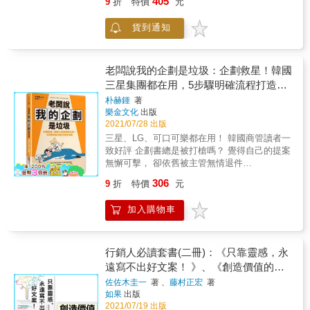
405
9
折
特價
元
型、認知失調、滿意度、生活型態、身分認
書寫格式及重點，教你如何設定目的，抓對主
同、社會期待、參考團體、意見領袖、網路評
題，並活用10種固定格式範例，讓提案．企劃
貨到通知
價、炫耀性消費、狄德羅效應、儀式感 ■日本
有創意，又有說服力！一次就過關！ 不論你是
知名大學教授親授，讓你一本學會消費者行
企劃、行銷、業務，還是一般的上班族，第一
為！ 由大學教授以簡單圖表ｘ具體案例，帶你
次書寫就上手；遇到瓶頸的人，也可以立刻找
快速掌握消費者行為核心概念 不論自學、課堂
老闆說我的企劃是垃圾：企劃救星！韓國
到訣竅，讓創意源源不絕！ ■ 7大訣竅，學會提
皆適用的最佳入門書！ & ■透過本書了解： 1.
三星集團都在用，5步驟明確流程打造神
案．企劃技巧，創造無限商機！ SETP 1：設
日常生活場景案例 2.跨學科觀點深度剖析 3.探
定目的，就能抓對主題！ SETP 2：消除抗拒
提案
朴赫鍾
著
索消費者決策形成因素 4.協助企業制定有效的
心理，擺脫不想寫的魔咒！ SETP 3：10種固
樂金文化
出版
行銷策略與活動 & 本書總共分為三篇，共十五
定格式範例，立刻符合公司需求！ SETP 4：
2021/07/28 出版
章： & 「第Ⅰ篇 做為個人的消費者」：與消費
提案的3項構成要素 SETP 5：15個案例及提案
三星、LG、可口可樂都在用！ 韓國商管讀者一
者的個人面向有關的理論與概念。 第1章 引
重點，對公司、對客戶都搞定！ SETP 6：絕
致好評 企劃書總是被打槍嗎？ 覺得自己的提案
言。 第2章 知覺：如何處理五感所接收的刺
對被採用的5個關鍵 SETP 7：提案．企劃大全
無懈可擊， 卻依舊被主管無情退件
激。 第3章 學習：人類的學習機制（行動的變
集！依照主題搜尋，直接就能運用！ &
&hellip;&hellip; 別擔心！這些煩惱通通有解
化）。 第4章 記憶：如何記憶接收到的刺激。
306
9
折
特價
元
「這是什麼垃圾，你拿回去重寫！」 我們總想
第5章 態度：如何產生喜歡／討厭、好／壞的
要按照好範本、好模式，做出令人激賞的企
評價。 第6章 意願決策：購買意願決策過程。
加入購物車
劃，卻一次次被老闆丟進垃圾桶。這是為什麼
& 「第Ⅱ篇 針對個人消費者的行銷」：企業該
呢？我不是都照做了嗎？到底問題在哪裡？ 原
如何針對這些消費者行為來設計行銷活動。 第
因就在於， 「企劃書並不是給自己看的，老闆
7章 市場細分：分析個人特性的框架。 第8章
或上司能夠輕鬆看懂，才是重點。」 心中有讀
行銷人必讀套書(二冊)：《只靠靈感，永
交流：何種說服方式最有效果。 第9章 店內推
者（看企劃的人），才可能寫出讓人滿意的企
遠寫不出好文案！ 》、《創造價值的技
銷：零售店內的促銷活動等狀況因素會如何影
劃。 那要怎麼做到心中有讀者呢？企劃書要有
響購買意願決策。 & 「第Ⅲ篇 做為社會性動物
術》
佐佐木圭一
著 、
藤村正宏
著
這三點： 首先，必須具有可讀性。 由於企劃書
的消費者」：與消費者的社會化面向有關的理
如果
出版
是要給別人看的，必須要做到能讓老闆「一看
論與概念。 第10章 身分認同：如何透過消費者
2021/07/19 出版