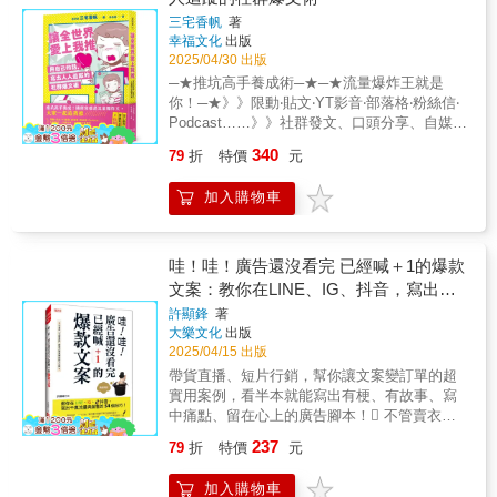
這本書，保證你會在競爭格局中找到獨一無二
賣貨順便創業！2種千萬級文案賣貨方法。幫你
獎的廣告人，讀一下必定豁然開朗。 」──The
稿、有創意的行銷企劃書、觀點明確的新聞
三宅香帆
著
的位置，讓你的存在變得不可取代！【登峰推
快速吸引潛在客戶，促進銷售增長。二、案例
Designer’s Review of Books「關於廣告的大小
稿，甚至嚴謹的文獻整理，都可以交給AI一秒
幸福文化
出版
薦】丁菱娟／影響力品牌學院創辦人沈方正／
全世界最難賣的東西是什麼？書。全世界最難
事，全都說明白。」──New Design
完成。本書整理出最常用的5大應用場景，相信
2025/04/30 出版
老爺酒店集團執行長盛治仁／雲品國際董事
賣的是哪本書？一本中國暢銷20年，也盜版20
magazine「至今看過，引導創意的最佳好
無論各行各業，善用AI寫作都更省時省力，享
─★推坑高手養成術─★─★流量爆炸王就是
長、雲朗觀光集團總經理劉奕酉／鉑澈行銷顧
年的書。放眼文案書市場，誰敢拿這麼地獄等
書。」──Assaf Avni, Professor of Advertising
受高科技帶來的便利。 職場應用文書：工作
你！─★》》限動‧貼文‧YT影音‧部落格‧粉絲信‧
問策略長劉鴻徵／全聯福利中心行銷部協理鄧
級的難賣組合當示範案例？市場首見！本書作
Creativity California State University,
彙報、企劃書、會議發言等。 商業產品行
Podcast……》》社群發文、口頭分享、自媒體
臺賢／前奧美廣告中國東南區總裁、前我是大
者親自示範用三篇文逆風翻盤，將20年暢銷盜
Fullerton「第一本有效幫助學生理解創意過程
銷：活動宣傳文案、電商銷售文案等。 新媒
內容創作……讓你的每一句話，都變成 #入坑
衛廣告董事長鄭緯筌／專欄作家、講師、企業
版書做回正版，還賣出千萬人民幣銷量！你不
的工具書。」──Jacquie Lamer, Advertising
340
79
折
特價
元
體寫作：社群媒體貼文、短影音腳本創作等。
神助攻，輕鬆打造人人主動轉發的 #爆紅發
顧問蕭富峯／輔大廣告系副教授Wawa吳玉琥／
用真的去賣書，但如果你連書都能賣爆，還怕
Professor Northwest Missouri State
學術研究：整理文獻、撰寫論文、調研報告
文！＼＼＼獻給有愛、有感、有推的你／／／
廣告樂血研究院院長、法樂數位聯合創辦人
賣不出其他產品？三、重點做功課，理邏輯、
University「學生不斷回饋，這是他們最愛的教
加入購物車
等。 生活中的創作：創作小說、寫日記、為
✦推活不是孤軍奮戰，而是「拜託你懂我」的
Lynn／三分鐘｜行銷在學中創辦人 在眾多共
強標題、好開頭、引證據→客戶目光完全吸
科書。」──Leah Shafer, Assistant Professor,
孩子說故事等。◎ 44個範例+46個案例，讓文
心聲✦「老天，為什麼這麼棒的 [人／事／物]，
事過的策略規畫者中，直上是我尤其敬佩的一
引！文案作者、客戶問答、產品檢驗、販售知
Media and Society Program Hobart and
案力快速提升！ 一般人寫作時都會遇到瓶頸，
沒人知道？」「除了讚讚讚，還有什麼好說
位。……唯一讓我感到遺憾的是，這本書未能
識、丟掉技術→客戶心態完整拿捏！10個賣貨
William Smith Colleges「超棒，最適合大傳系
不用擔心，從此AI 幫你搞定！本書精心設計44
的？」「這個 [作品／音樂／動漫] 救了我一
哇！哇！廣告還沒看完 已經喊＋1的爆款
在我年輕時出現。──鄧臺賢（前我是大衛廣告
文案重點步驟詳解。手把手教你寫出一氣呵成
學生。強調概念這點，正是教系列廣告時最有
個圖解範例，只要跟著做，便能不費力完成基
命……」「[他／它] 光是存在本身，我就覺得
董事長） 無論你是剛入行的行銷新鮮人，
文案：教你在LINE、IG、抖音，寫出千
的爆款賣貨文案。四、疑難排解什麼難賣賣什
力的切入點。」──Craig Davis, Professor of
本架構。還搭配46個常見的案例，讓你在工作
人生值得了！」「我推的 [某人／某事／某物]
還是有多年經驗的品牌經理，甚至是正在思考
麼！書、線上課程、線下課程……我們專挑難
萬流量與銷售的54個技巧！（熱銷再
Advertising E. W. Scripps School of
許顯鋒
著
或生活中，隨時隨地寫出想要的文章。運用AI
明明超棒！但我就是說不好……」✦為什麼要
下一步的創業者，這本書絕對幫得上忙。──丁
賣的賣！比別人貴要怎麼賣？絕版品要怎麼
Journalism, Ohio University「想上國際級廣告
大樂文化
出版
版）
寫作，能在你卡關時協助突破盲點，使內容順
讀這本書？✦□明明超有愛，卻總說不出口□想
菱娟（影響力品牌學院創辦人） 這是一張
賣？調高三倍價錢要怎麼賣？非剛需產品要怎
2025/04/15 出版
大師的課，不用出國留學。這本絕對是創意行
利產出，整個流程一點也不燒腦，讓你從此愛
推人入坑，卻只會打「嗚嗚嗚」「超讚！」□發
能帶你走出迷霧的地圖，也是一套讓你少走冤
麼賣？沒人需要的產品怎麼賣？14個文案賣貨
銷人必備的案頭工具書！」──李洛克「這本書
帶貨直播、短片行銷，幫你讓文案變訂單的超
上寫作！
文寫到一半，又默默全刪掉□滿腔熱情，卻卡在
枉路的工具。──劉奕酉（鉑澈行銷顧問策略
常見疑難場景。學會舉一反三，你就能在不同
就像請了頂尖廣告人當私人教練，手把手教會
實用案例，看半本就能寫出有梗、有故事、寫
第一句話其實，你不是不會寫，只是還沒找到
長） 我最欣賞這本書的，是它讓策略能夠
專案中熟練運用這套方法。絕讚收錄賣貨不變
你廣告大小事。如果只想用一本書搞懂怎麼做
中痛點、留在心上的廣告腳本！ 不管賣衣
「說出熱愛」的方法。不用華麗詞藻，也不需
落地。……願這本書，在你需要的時候，剛好
心法33則+賣貨不敗77計，讓你賣貨賣到毀天滅
廣告，你需要這本書。」──米卡「跟我一樣靠
服、賣美食、賣保養品，通通拿來就用！ 只
要作文天分───這本書教你：⭓用自己的語
在你手邊。──鄭緯筌（專欄作家、講師、企業
237
79
折
特價
元
地！
自學在實戰中打滾的行銷人啊，你跟我在等的
要文案夠力，用LINE、抖音、IG，都能逼人一
言，說出吸引人人關注、專屬於你的「我推」
顧問） 這本書不只單純談論最新的技術或
正是這本能全面性了解整個行銷領域的工具
不小心就手滑！ 不用名人、不用高顏值，素
故事！⭓✦一本陪你練習「說出口」的寫作工具
工具，也帶我們回到行銷與品牌的根本，重新
加入購物車
書！」──陳思傑「如果你無法重新花四年唸廣
人直播也能賣到翻！★厲害的文案，能穿透消