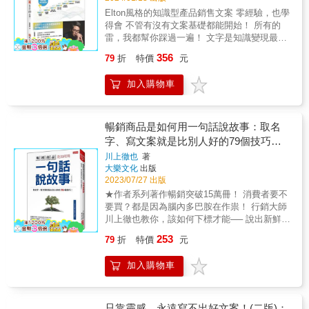
案、審文案的人：文案寫手、多管道行銷從業
書作者說：「電腦對於人類所輸入的資訊一向
還是你臨時抓來的工讀生。 因為現場所有的服
Elton風格的知識型產品銷售文案 零經驗，也學
人員、創意總監、自由接案寫手、行銷主管
來者不拒；心靈則正恰恰相反，對於資訊並非
務人員，都是你的口碑。 & 事前要人手一本流
得會 不管有沒有文案基礎都能開始！ 所有的
&hellip;&hellip;甚至還包括中小企業主，以及透
來者不拒。」對於與自己的想法、價值觀或過
程表，說明：接駁車在哪？廁所在哪？有Uber
雷，我都幫你踩過一遍！ 文字是知識變現最好
過網路販賣資訊知識的人。本書傳授不少文案
去經驗不合拍的資訊，人的心會悍然拒絕接受
服務嗎？ 務必為沒有經驗的員工或志工找個可
的起點！ 鈔級推薦： 心起點創辦人、關係療癒
寫作技巧，讓你的平面與網路廣告、電子郵件
訊息。 人們每天花很多的時間溝通想法、觀
356
79
折
特價
元
以現場求教的資深同事。 ──知道某個時候誰在
師／史庭瑋Mia& 策略思維商學院院長／孫治華
以及網站文案都能條理清楚、充滿說服力、獲
念，可是得到的效益卻是微乎其微。在排山倒
哪，找得到人幫忙。 & ‧人的平均注意力只有7
& 作家、《高詩佳故事學堂》Podcast節目主持
得更多關注──並賣出更多產品，提高訂閱率。
海的資訊中，我們該如何選擇自己需要的，或
加入購物車
分鐘，你的講者如何抓住眼球 如果你花錢請人
人／高詩佳& 溝通表達培訓師／張忘形 《好女
經典推薦 ✦本書在兩個層面上效果卓越。對入
者是讓別人注意到自己所有的，變成一項艱鉅
來演講，當然期待他表現精采、與觀眾互動熱
人的情場攻略》Podcast節目主持人／路隊長&
門者來說，本書就廣告文案寫作提供了清楚明
的任務。本書就要為這個難題提供一帖強效解
烈。 此時該找最有人氣的大咖（吸引很多人參
《高勝算的本事》作者、鉑澈行銷顧問策略長
瞭、全面性的指引與技巧；對已經入行的專業
藥。 ◎一個有效又快速的溝通方法：定位 試想
加但演講內容普通）？ 還是找沒啥知名度但有
／劉奕酉 《Life不下課》Podcast節目主持人／
暢銷商品是如何用一句話說故事：取名
人士來說，本書回歸最重要的基本面，應該被
一下，處在這個資訊氾濫的社會裡，消費市場
實力的專業人士？你的客人對內容有何期待？
歐陽立中 「當我向Elton學習了文字力之後，才
放在書架上最顯眼的地方。──《洛杉磯時報》
字、寫文案就是比別人好的79個技巧！
變得人聲沸騰。你若想要推出一個產品、一項
&& ◎魔鬼藏在細節裡，怎麼讓你的場子與眾不
了解原來文字表達可以如此有架構、有邏輯，
✦不只是寫作新手，就算是高居主管職位、或
服務、一支廣告或是一間公司、一家機構，你
(暢銷限定版)
川上徹也
著
同？ & ‧想炒熱現場氣氛，歌單怎麼挑？ 想想
但又能融入個人特色。」──心起點創辦人、關
身處顧客端的人，都應該將本書當成基本配
該如何和你的目標對象進行溝通，讓他注意到
大樂文化
出版
你的受眾年輕時的好歌，例如來賓平均40歲，
係療癒師／史庭瑋Mia 「我喜歡Elton他是從最
備。──《廣告日》 【特別說明】 ※本書為新
你，並且知道你就是他想要的呢？ 這時候你需
2023/07/27 出版
就找25年前左右的金曲。 至於大合唱？你得花
基本、最本質的方式來討論文案這件事情。」
版書，前版書名為《文案大師教你精準勸敗術
要的是一個有效又快速的溝通方法，也就是本
★作者系列著作暢銷突破15萬冊！ 消費者要不
點時間讓眾人跟上──情緒先準備好，大家才願
──策略思維商學院院長／孫治華 「林郁棠老師
（35週年紀念版）：從定位、構思到下筆的文
書所提出的劃時代行銷概念：定位。定位能讓
要買？都是因為腦內多巴胺在作祟！ 行銷大師
意配合。 ‧當活動正式開跑，現場該留意哪
分享了豐富的經驗和實例，幫助大家學習書寫
案寫作技藝全書》 &
你有效地改變你所想要影響的人的心理；換句
川上徹也教你，該如何下標才能── 說出新鮮
些小事？ 如果來賓來自各方、節目時間又長，
文案，打造個人品牌，用文字翻轉人生。」──
話說，就是讓你要推銷的產品在對方心中占有
事、強調獨一無二，讓商品賣得嚇嚇叫！ 廣告
請確保他們有中場休息時間； 遇到形單影隻的
作家、《高詩佳故事學堂》Podcast節目主持人
253
79
折
特價
元
一席之地。你甚至不一定要為了迎合消費者而
行銷大師、暢銷書作家川上徹也， 在《為什麼
客人別忽視，請幫助他認識更多人、參與更多
／高詩佳 「只要你真的去執行，這本書的價值
費心地改變產品的本質，只需要找對你的產品
超級業務員都想學故事銷售》中，教你挖出商
事； 散場回家後，請持續更新活動相關資訊一
絕對超過百倍，甚至千倍。」──溝通表達培訓
加入購物車
位置，就能找到需要它的人；而且更重要的
品的新價值， 在這本《暢銷商品是如何用一句
陣子，讓客人還能找得到你。 & 從數十人講
師／張忘形 「我發現在臺灣，Elton老師是少數
是，定位讓你能夠不必大費脣舌，只要傳達出
話說故事》，更教你用一句話直擊人心！ ★★
座、派對到千人大會，從預算、場地到主講人
可以單純透過文字就能創造營收的人。」
簡潔有力的訊息，就能讓已經吸收過多資訊的
要顧客掏錢不必說太多，64個實例證明一句話
邀約， 如何讓來賓像期待度假一樣，下次還想
──《好女人的情場攻略》Podcast節目主持人
消費者一眼就注意到你。 ◎進入消費者的心靈
就夠了！ 川上徹也指出，市場上同類型的商品
只靠靈感，永遠寫不出好文案！(二版)：
來？ & 好評推薦 & 最強教學力名師、20年活動