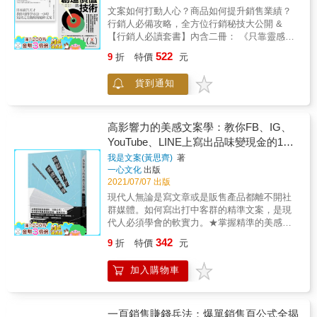
就懂」，牽動直覺，快速做出決定。 那要怎麼
行動接近理想中的自己，以及如何表現出身分
文案如何打動人心？商品如何提升銷售業績？
做到？答案是「能夠流暢回答出他們想知道的
認同。 第11章 家族：家庭在購買意願的決策過
行銷人必備攻略，全方位行銷秘技大公開 &
問題，又容易閱讀的企劃書」。 把握3件事，
程中，每個人分別扮演著什麼樣的角色。第12
【行銷人必讀套書】內含二冊： 《只靠靈感，
提案不再被老闆嗆： 重點1：只寫重要內容 誰
章 團體：他人評論等團體行為會如何影響消費
永遠寫不出好文案！：日本廣告天才教你用科
會喜歡一份又厚又說不到重點的企劃書呢？絕
522
9
折
特價
元
者行為。 第13章 階級：能夠炫耀自身地位、優
學方法一小時寫出完美勸敗的絕妙文案& 》+
大多數的老闆期望的是：一份「精簡又有重
勢的消費，也就是炫耀財。 第14章 次文化：次
《創造價值的技術：個人創業、網路開拓客
點」的優質企劃書。 重點2：能一目了然 不管
貨到通知
文化、族群會如何影響消費者行動。 第15章 文
群，5個神乎其技的行銷技巧，讓你的顧客掏心
是用文字、圖片或上色，盡可能讓重要訊息又
化：神聖化的消費與贈與等文化性的消費者行
也掏腰包》 & 《只靠靈感，永遠寫不出好文
大又清楚，並配合一般眼動方式與認知方向呈
動。 & 本書特別之處在於整本書都會用小石川
案！& 》 & 寫文案老是讓你痛苦萬分？ 想破頭
現（時間由左至右、圓形照順時針方向、優缺
一家四口的例子來說明消費者行為， 並且盡可
還是沒有新點子？還在等待剎那間的靈光一
高影響力的美感文案學：教你FB、IG、
點從上到下），就能使老闆快速抓到重點。切
能用簡單的方式來說明，並介紹具體的例子。
現？ 沒有天賦、不靠靈感，你也能成為文案高
YouTube、LINE上寫出品味變現金的18
記：企劃書「不是用來讀的，是用來看的」。
本書從讀者的生活周遭開始談起，以具體案例
手！ & 坎城國際創意節連續三年獲獎、日本廣
重點3：每一頁只需看3秒就能懂 老闆拿到企劃
個精準技巧
我是文案(黃思齊)
著
為主，逐步走向理論。 讀者在閱讀時可以聯想
告界第一把交椅的佐佐木圭一， 首度公開文案
書，通常停留在一頁的時間只有3秒鐘。因此，
一心文化
出版
到自己的經驗，讓初學者也能輕鬆入門，更能
創作的八個方法，徹底剖析文案寫作祕方，搭
若能在3秒內滿足他的期待值，讓停留時間延長
2021/07/07 出版
從中讀出興趣。 &
配經典案例解說， 讓你一看就通，一學就會，
至5～10秒，自然就能提高過關的機率。 第
現代人無論是寫文章或是販售產品都離不開社
立即上手寫出屬於自己的絕妙文案！ & 【8個
二，可執行性要高。 做企劃的時候，要從三個
群媒體。如何寫出打中客群的精準文案，是現
讓你的文字充滿魔力的表達方法】 & 讓你一小
角度思考： 「高層的立場」、「客戶／現場的
代人必須學會的軟實力。★掌握精準的美感文
時學會廣告大師累積十八年的真傳！ & ◎一眨
立場」、「執行夥伴的立場」。透過這三個立
案技巧，打造令人印象深刻的品牌氣質★教你
眼間就能完成的「驚喜法」 1.30分鐘學會腳踏
342
9
折
特價
元
場去檢視企劃，通過率才會大大提高。 從「高
寫出讓人怦然心動、手滑下單的品味文案！不
車 &rarr; 哇～短短30分鐘就能學會騎腳踏車！
層的立場」&mdash;&mdash; 你必須要想：這
要說「必買」，而是運用文案讓人立即「下
2.我要成為海賊王 &rarr; 我要成為海賊王!!!!!! &
加入購物車
是否對公司有意義？解決問題是否有效率又有
單」！不要說「很便宜」，而是運用文案讓消
◎歷史名人最愛用、牽動人心的「對比法」 1.
效果？重點是否容易被注意到？這個計畫是否
費者覺得「買了很划算」！如果你有以下類似
孫正義：「不是我的髮際線在後退，而是我一
能迅速理解？假若自己是高層，這份企劃書是
困擾：□ 已經下了生猛的標題，影片觸及率卻
直在前進。」 2.賈伯斯：「與其加入海軍，當
不是能讓人爽快的簽核？ 從「客戶／現場的立
很低？□ 絞盡腦汁想的文案和標題總是千篇一
一頁銷售賺錢兵法：爆單銷售頁公式全揭
海盜還比較有趣。」 & ◎創造感動、訊息直抵