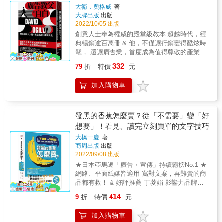
TMBA共同創辦人） 趙胤丞（知名企管講師）
訣？快速、洗腦又簡單製作 短影片的時代來
大衛．奧格威
著
&
了！現代人圖像化、時間瑣碎，沒耐心看「落
大牌出版
出版
落長」的文字。唯有短小精彩的影片，才能迅
2022/10/05 出版
速抓住眼球。十幾秒的短影片，不管是帶貨、
創意人士奉為權威的殿堂級教本 超越時代，經
接廣告、引流量，都能幫你創造難以想像的銷
典暢銷逾百萬冊 & 他，不僅讓行銷變得酷炫時
量。重點是幾乎零成本，一人公司也可以業績
髦， 還讓廣告業，首度成為值得尊敬的產業。
嚇嚇叫。本書介紹15款製作軟體、6大文案鐵
因為他相信： 行銷與人生，都該把無趣與複雜
332
79
折
特價
元
律、腳本製作過程，教你做出時下最熱門的行
刪掉。 & & ★唯一繁中全新譯本，首度面世 ★
銷利器。 & ◎文案小白的必備工具書，從架構
全球行銷人士人手一本，公關、廣告人、品牌
加入購物車
到技巧都在這一本！ 本書專為小白設計，分4
人必朝聖！ ★內容涵蓋：廣告、文案、工作原
大章節，依商業類別詳細介紹寫作技巧。收集
則、領導心法、人生哲學，是啟蒙無數行銷大
上百則爆款文案實例，並附萬用句型、不敗關
師的第一本書 ★台灣知名創意人、廣告導演──
鍵字等等，從文章架構到常用詞彙，都幫你做
盧建彰〈專文推薦〉 & 從廚師到廣告教父，從
發黑的香蕉怎麼賣？從「不需要」變「好
好功課。寫作零基礎者也不怕沒素材、沒靈
務農到創立傳播帝國── 他的創意思考與品牌經
想要」！看見、讀完立刻買單的文字技巧
感，一小時就能掌握寫作關鍵，寫出令人眼睛
營，是所有人「提案簡報、販賣商品、推銷自
大橋一慶
著
一亮的文案。 & ●美食類：用暖色系照片、細
己」的必要修煉。 他的傳奇生涯，更是現代人
商周出版
出版
節和氛圍，勾起人們的食慾。 ●美容用品類：
放膽打拼的典範！ & 本書記述廣告天才奧格威
2022/09/08 出版
爆款化妝品，都抓住想變美的心理。 ●服裝
的傳奇生涯與創作觀， 看奧格威成績差到輟學
★日本亞馬遜「廣告・宣傳」持續霸榜No.1 ★
類：品牌要有故事、有個性，才能脫穎而出。
後，如何輾轉於不同行業， 最後於競爭激烈的
網路、平面紙媒皆適用 寫對文案，再難賣的商
& 名人推薦 & 「電商原來是醬」主持人& 林克
廣告界中平地而起， 成為一代廣告宗師。 & 這
品都有救！ & 好評推薦 丁菱娟 影響力品牌學
威 Youtuber「李洛克日讀」& 李洛克 &
部初試啼聲之作，不僅為奧格威的廣告創作生
院創辦人｜于為暢 個人品牌事業教練｜林育聖
涯定調， 更成就了「品牌形象時代」的到來，
414
9
折
特價
元
文案的美 負責人｜林郁棠Elton 文字力教練｜
見證廣告業黃金盛世的起點。 & ▌窮極畢生所
張忘形 溝通表達培訓師｜鄭緯筌 「Vista寫作
學的自白！從廣告叢林中平地而起的生存哲學
加入購物車
陪伴計畫」主理人──按姓氏筆劃序 百億業績推
奧格威的一生充滿傳奇：他在大學的成績爛到