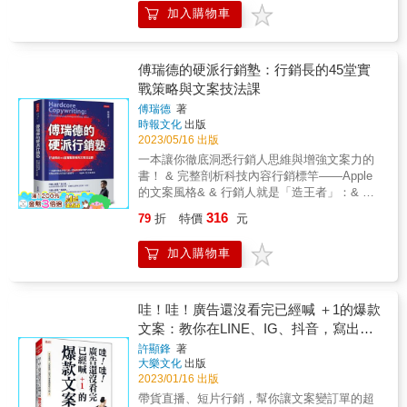
Baer），名人堂專題演講人，《觸發談話》
術。 直到現在，ChatGPT將帶給您將一分鐘的
用，就能提高銷售量的「頂尖法」 ‧鹽酥雞
位！ 打開本書，你會看到作者針對不同產品、
加入購物車
川上徹也提供5個「說什麼」的方法、10個「如
（Talk Triggers）共同作者 & 「行銷人員只有
時間轉化為驚豔的文字表達。 本書從實戰出
&rarr; 台灣第一家鹽酥雞 ‧很想上的課 &rarr; 世
公司、產業分別提出相應的定位方式；另外也
何說」的技巧，讓你銷售商品與服務、推動企
一個共識：你必須與眾不同、脫穎而出。而說
發，透過ChatGPT的千萬級AI語言模型， 展示
界上最想要上的課 & 【日常生活中，把「No」
進一步闡釋：天主教會、滑雪勝地、小島，甚
劃活動等，都能引爆熱賣又長銷，搶攻市占
到打理各種大小場子，菲爾．默尚可是奇才。
如何應對各種文案撰寫需求。 無論您是一位業
化為「Yes」的七個技巧！】 提升你的表達
至是國家以及你自己，都各自有適用的定位行
率！ ◎要「說什麼」？用5Ｗ方法讓對方產生
請把這本書當作活動成功的必讀指南！」──馬
餘作家還是一名專業寫手， 本書都將幫助您在
傅瑞德的硬派行銷塾：行銷長的45堂實
力，不僅能讓你的文案充滿渲染力，也能提高
銷法！善用本書提出的指導方針，就能為形
共鳴 【方法】提示好處是什麼 案例：戴森為了
克．薛佛（Mark Schaefer），《叛逆行銷》
短短的一分鐘內寫出爆款文案， 讓您的讀者心
戰策略與文案技法課
別人對你說「Yes」的機率！ & ‧對沒效的人最
象、品牌、發展性與知名度找到新的出路。正
凸顯自家吸塵器與他牌的最大差異，在文案宣
（Marketing Rebellion）作者 & 「這就是我一
動不已，回味無窮。 (以上文案由ChatGPT生
有效的「趨吉避凶法」 & 「請勿觸摸展品」
因為眾聲喧嘩，精準定位才是二十一世紀最理
傅瑞德
著
稱「戴森，是唯一吸力永不減弱的吸塵器」。
直在等的書！本書是市場的及時雨，我正需要
成) 讓寫作教練Vista教你用ChatGPT寫商品文
&rarr; 「展品表面塗有藥劑，請勿觸摸」 & ‧讓
想的行銷妙法。 &
時報文化
出版
其中「吸力永不減弱」與「不依賴集塵紙袋」
它來規畫我的下一次難忘體驗。」──西格倫．
案、電子郵件、履歷表和銷售網頁，並且擬定
人忍不住做出選擇的「任君選擇法」 & 「要來
2023/05/16 出版
的功能利益，讓產品狂銷至今。 【方法】刺激
古瓊斯多蒂爾（Sigrun Gudjonsdottir），暢銷
寫作策略、分析寫作風格！ ★ 本書特色： 1.以
個甜點嗎？」 &rarr; 「芒果布丁和抹茶冰淇
一本讓你徹底洞悉行銷人思維與增強文案力的
身心的欲望 案例：AXE男性香體噴霧的文案訴
書《啟動你的線上事業》（Kickstart Your
ChatGPT、Notion AI等AI工具為主要教學內
淋，請問你要哪一個呢？」 & ‧最基本但效果最
書！ & 完整剖析科技內容行銷標竿――Apple
求「體香，是男人的武器」，告訴顧客使用後
Online Business）作者，事業教練，TEDx演
容，著重於實際應用：重點介紹ChatGPT、
強的「投其所好法」 「不好意思，這件襯衫只
的文案風格& & 行銷人就是「造王者」：& 在
就能變身萬人迷。於是，登陸日本幾個月，便
講人 & 「從計算感官刺激和空間行為學，到安
Notion AI等常見的AI寫作工具，並通過實際案
剩架上這件現貨了」&rarr; 「這一件賣得很好，
前面既開路也擋子彈，是輔佐品牌稱王的第一
躍升男性香水市場的領導品牌。 【方法】煽動
排演講人休息室，本書包含所有你以為自己不
例和練習，讓讀者能夠掌握如何運用這些工具
316
79
折
特價
元
只剩最後一件囉！」 & 人生有九成的事，你都
功臣。& & 行銷人就是「媽媽桑」 ： 懂得聆
不安再給解方 案例：Orabrus宣傳影片的開頭
需要的知識。內容包括必備的祕訣、有說服力
進行寫作和內容行銷。 2.融合內容行銷概念，
可以從改善你的表達力著手！ 說服人不是靠話
聽、提供期待，堅持原則與特色的大環境生存
文案「得知你是否有口臭的方法」，讓人意識
的觀察、危機管理，以及嚴謹的指示，絕對配
學習如何運用AI工具進行行銷：將融合內容行
加入購物車
術、寫文案也不是靠天賦， 最簡單又有效的方
者。& & 你知道所謂「行銷人的溫度」是什麼
到舌頭上的細菌會引發口臭。結果，舌苔刷從8
得上它的書名。」──米莉．羅德里格斯（Miri
銷概念，讓讀者了解如何運用AI工具來進行內
法就在本書中，一次搞定你人生煩惱的大小
嗎？ 你的行銷方式能保護消費者、客戶、公司
年只賣100支，變成全球狂銷210萬支。 ◎該
Rodriguez），微軟公司（Microsoft）資深說書
容行銷，從而提升內容的曝光率和轉換率。 3.
事！ & 日本頂尖廣告大師告訴你，寫文案不是
和自己嗎？ 你的文案有功能性和商業概念嗎？
「如何說」？用10Ｈ技巧讓對方豎耳傾聽 【技
人 & 「迪士尼（Disney）創辦人華特．迪士尼
強調實踐練習，幫助讀者理解並應用所學知
靠靈感，而是靠方法！ 掌握正確方法，就能寫
你想知道什麼是Apple風格的內容行銷嗎？ 身
哇！哇！廣告還沒看完已經喊 ＋1的爆款
巧】鎖定說話對象 案例：美國可爾姿健身中心
（Walt Disney），比任何人都了解體驗的魔
識：設計實踐練習環節，讓讀者能夠深入理解
出讓人忘都忘不掉的洗腦金句， 從今天開始，
為行銷人，你想知道AI寫作能幫你做什麼嗎？
以「女性限定」為營運核心，提出「3M」（男
文案：教你在LINE、IG、抖音，寫出千
力。菲爾則做了一件了不起的事情：提供具體
所學知識，並且在實踐中熟練運用AI工具進行
跟絞盡腦汁也寫不出文案的你說再見 & ※附贈
& 好文案的高層次原則： ◎共感 ◎說服 & 好
性止步、不化妝、沒有鏡子）文案，連教練都
實用的建議，讓任何人都能將活動化為引人入
寫作和內容行銷。 4.作者經驗豐富，能夠提供
萬流量與銷售的54個技巧
許顯鋒
著
表達力祕方MEMO，可以剪下來放在你的萬用
文案的影響力： ◎經得起考驗 ◎讓業主與顧客
是女性。這讓公司在10年內擁有1,543個據點，
勝、難忘的體驗！」──鄧肯．沃德爾（Duncan
具體案例與操作建議：鄭緯筌老師在內容行銷
大樂文化
出版
手冊中，讓你隨身攜帶、隨時可用！ &
互信 & 「如果你有志於行銷職涯、願意接受各
會員人數高達66萬人。 【技巧】讓文字具有誇
Wardle），iD8 Studios創辦人 & 「菲爾．默尚
領域有豐富的經驗，能夠提供具體的案例分享
2023/01/16 出版
種挑戰，希望有朝一日能成為企業行銷長，那
張效果 案例：「VEGETEJIYA菜豚屋」的餐點
將數十年的活動規畫經驗，全塞進了這本必備
和操作建議，幫助讀者更好的理解如何運用AI
帶貨直播、短片行銷，幫你讓文案變訂單的超
這本書或許是你最好的入門工具之一。」――
主要是生菜包肉，用「沒有包著吃的豬肉，只