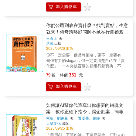
的推銷。因此你得先讓他們覺得：『嘿，我很
15,000個系列廣告的結晶。」──Pete Barry平
機」。——李洛克，《故事行銷》作者、「故
行，用故事和策略共舞。你不需要等「有靈
加入購物車
懂你日常生活中遇到的那些事情和那些困
面｜電視｜網路｜社群｜品牌｜設計｜文案至
事革命」創辦人 作者安迪．麥斯蘭犀利直接地
感」的那天，也不需要再懷疑自己能不能做
擾。』而這，就是我想到能幫你解決的方
今看過，引導廣告創意的最佳好書英美廣告系
點出多數人寫文案的盲點：絮絮叨叨、急著推
到。現在，只要開始練習——你就能用文字換
法。」這本書不僅能讓我們這些行銷人更了解
學生不斷回饋，這是他們最愛的教科書專業人
銷。但真實的讀者是怎麼一回事？安迪說：
流量、換合作、換自由！寫文案，不只是讓別
觀眾的洞察，還能掌握工作中的核心洞察，以
士齊聲推薦▌本書特色●500幅手繪插畫，所有
你們公司到底在賣什麼？找到賣點，生意
「他們沒有義務讀你寫的文案，更不用說開始
人點讚，而是讓你的人生，開始被看見、被支
及將想法落實為有效溝通的關鍵洞察。而這些
概念皆有金獎案例圖解佐證●基本工具、廣告策
就來！傳奇策略顧問師不藏私行銷祕笈全
閱讀之後會繼續讀下去。」「與你想跟他們談
持。準備好了嗎？打開這本書，讓你的文字開
洞察，正是行銷人實際可以拿來應用的技能。
略、廣告概念、系列廣告、文案撰寫，全方位
論的事相比，他們還有其他重要得多的事要
始替你賺錢——讓夢想，從一篇文案開始實
公開
王直上
著
──比-薩洛．勞哈希里（Bee-Saroj Laohasiri,
學習●平面、電視、環境、互動，特別新增：社
做。」原來，真正好的文案並不是把產品介紹
現。什麼是「三秒吸睛法則」？三秒吸睛法則
遠流
出版
สโรจ เลาหศิริ）／泰國知名行銷達人
群媒體●各章節附Exercise自我檢測：有沒有讀
得鉅細靡遺，而是讓讀者「樂於閱讀」。 可
指的是：在資訊流（如Facebook、YouTube、
2025/09/26 出版
懂學會，演練一遍就知道●從發想到執行，從文
是明明知道是廣告，有誰會樂於閱讀呢？這就
IG、LINE、Blog）中，你的內容要在三秒內引
你不一定需要一個品牌策略，更不一定要有一
案到視覺，從簡報到成交密技▌廣告工具書出奇
是安迪厲害的地方了。除了理論之外，還給你
起使用者注意，否則他們就會滑走、跳開、關
句強有力的slogan，但一定要清楚自己在「賣
的少優秀的系列廣告層出不窮，數以百計，但
明確的「文案公式」，讓你只要照著用，就能
閉。這三秒，往往不是你文章的內容，而是
什麼」！一本突破盲腸的超級行銷寶典，不僅
是相關工具書卻出奇的少，只有寥寥可數的作
勝過80%的文案。好文案，從把讀者放在心上
「開頭的十幾個字」──標題、第一句話、縮圖
要幫助你想清楚「賣什麼」，還要好好說出
者分享如何創作出高品質的廣告。「廣告人教
331
79
折
特價
元
開始；而想學會寫好文案，從你翻開這本書開
上的文案、甚至是影片的前三秒聲音。這些瞬
來！儘管AI快速飛躍，行銷環境與媒介瞬息萬
科書」，雖然不乏真知灼見，大多內容還是在
始！——歐陽立中，Super教師／暢銷作家 由
間，決定了你和你的讀者，是否有緣分往下
變，但做生意的最根本關鍵，就是明確定義要
歌頌成功學，形塑廣告創意人的金科玉律，但
於網際網路的關係，如今商業界迫切需要好文
加入購物車
走。三秒吸睛 = 視覺 + 情緒 + 好奇心的快速引
「賣什麼」。看看市場上的常勝軍：●為什麼提
這些都已經過時。▌講解廣告大小事，最佳教材
案，但好文案又如此的少。如果你想成功，這
爆 用AI＋人腦：「測試→優化→再測試」的流
神飲料「保力達B」能夠長期屹立不搖？●「全
&教科書沒有出色的概念，廣告無以為繼。作者
本書請最少讀三次；如果想要評論文案，你也
程不論你文筆再好，都不可能一開始就百發百
聯」成為超市一哥的轉型關鍵為何？●漱口水
透過橫跨五十年的經典金獎範例，解釋何以老
要讀它。裡面都是好東西，沒有一句廢話。
中。因此，我們推薦以下「AI輔助熱門文章實
「李施德霖」如何翻轉味道嗆喉的負面形象？●
如何讓AI幫你代筆寫出你想要的銷魂文
廣告歷久彌新，學生可以藉此養成先發想、後
——Drayton Bird（被大衛．奧格威稱為「世界
驗法」：1. 先讓ChatGPT生成5組以上不同風
賈伯斯的「蘋果電腦」如何從微軟手中奪下個
案：教你正確下指令，讓企劃案、簡報、
設計的習慣，在工作之初先用鉛筆捕捉靈感，
上最懂直效行銷的人」） 《高說服力的文案寫
格的開場2. 利用社群限時動態進行小範圍互動
人電腦市場？●「金色三麥」如何力抗台灣啤
而不是先開電腦編排成品。廣告必須有人物
履歷、論文、寫作一秒完成！
秋葉、劉進新
著 、
賈凝墨、萬靜
著
作心法》展現寫作的魅力，內容從古希臘的寫
票選（哪一句最吸引你？） 3. 將前兩名開場用
酒、海尼根和麒麟？正是因為它們在競爭格局
嗎？必須秀出產品嗎？該怎麼選擇媒體露出？
大樂文化
出版
作理論一直談到fMRI技術，進一步精煉你的文
在正式文案與內容中，觀察貼文互動4. 再根據
中創造了差異，同時又滿足消費者的需求。擁
蘋果和IBM，如何利用廣告重洗業界地位？如
2025/09/25 出版
字，好讓你抓住讀者的目光。本書不單探討文
數據回饋，持續調整ChatGPT的提示詞與語氣
有三十年品牌管理與行銷經驗的王直上認為，
何學樂高成功擬出四種廣告策略？廣告策略百
「善用AI、下筆如神」下週要開會，打動人心
案的說服力和銷售力，更能啟發、迷惑和撫慰
模擬這套方法可以讓你從「靠感覺寫文」轉為