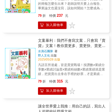
「賣什麼」的根本邏輯其實很簡單，就是在
百種，同台競爭、激將法、轉負為正、邏輯服
的簡報怎麼生出來？老師說明天要上台報告、
讀者的心靈。——Joe Fattorini，《嚴選美酒》
「靠系統寫文」，大幅減少試錯成本。打造個
「市場」、「消費者」、「競爭者」、「企業
人、價位行銷、誠實以對、品牌行動……屈居
畢業論文也還沒寫，該如何開始？怎麼成為作
（The Wine Show）節目主持人、記者 以講師
人品牌與影響力！在這個人人都能是品牌的時
自己」這四件事上迂迴穿梭，簡言之，一個成
老二的AVIS如何轉劣勢為優勢，與龍頭老大赫
家、小編，腳本又要怎麼寫…… 本書用44個圖
而論，我要給作者滿分十分。而《高說服力的
代，你不是沒影響力，而是還沒用對方法。打
功的品牌或行銷戰略提案，就是在說一個把這
237
79
折
特價
元
茲正面迎戰？ 十七大廣告概念，從產品是神、
解＋46個案例，幫你搞定！ ◎ 善用AI 的3大優
文案寫作心法》這本書的得分還要更高，它是
造個人IP（Intellectual Property），不再是明
四件事好好串在一起的精采故事。無論小公
借用潮流之力、誇張法、社會評論、搭上時
勢，快速寫出吸睛文案！ 還在為報告、企劃案
美術總監和文案寫手的必讀好書。——Marc
星、網紅的專利，而是你我都該掌握的時代技
司、大企業，想對了「賣什麼」，就有機會在
加入購物車
事……任天堂如何運用其中兩種，成功出擊？
寫不出來而煩惱嗎？有了AI當你的助手，不必
Lewis，倫敦傳媒藝術學院（School of
能。這一章，我們將帶你從零開始，用
紅海中找到優勢、在藍海中創造新局！一本帶
UNIQLO如何運用Pinterest客層愛滑照片的習
再費時整理資料，也不必擔心詞窮、沒靈感，
Communication Arts）校長
ChatGPT 為你量身打造一個有故事、有風格、
你扎穩馬步的行銷寶典──● 從「市場」、「消
性，成功挾持版面？如果只想用一本書，搞懂
寫文章變得簡單又有效率！因為AI寫作有這些
還能創造收益的個人品牌。不會寫內容？沒關
費者」、「競爭者」、「企業自己」找到「賣
廣告行銷大小事，你需要這一本。小從平面廣
優勢：1. 快速：強大的資料處理能力，從海量
文案暴利：我們不會寫文案，只會寫『賣
係，AI 幫你產出高黏著度貼文；沒靈感？ AI
什麼」的致勝路徑。● 從四大面向（環境與趨
告尺寸、電視秒數一覽表，到如何寫文案、電
訊息中迅速抓取重點。2. 靈活多變：根據個人
替你轉化人生經驗成為市場共鳴。從社群曝光
貨』文案！教你賣更多、賣更快、賣更
勢、人心與痛點、競爭對手、自身條件）找到
視廣告腳本、下標、選字體，到廣告策略大整
需求，生成不同類型的文體、不同風格的文
到品牌變現，本章不談空泛理論，只教你能立
最能放大產品／品牌力量的最大支點。● 明確
貴、賣更久的文案77計！
水滴石團隊
著
理、如何針對電視、平面媒體、數位媒體下廣
章。3. 高品質：短時間生成用詞精準、語法正
刻用起來的實戰技巧。你的聲音，值得被更多
自身的生意來源（吸引非使用者、轉化競爭品
野人文化
出版
告；如何製作平面、電視、環境、互動、社媒
確的文章。◎ 精準寫作大揭秘：6大步驟掌握
人聽見，讓影響力為你工作！  最能變現的未
牌的顧客、增加顧客購買量或頻率、讓顧客購
2025/05/28 出版
廣告等等，其中並穿插練習，不只是讀，更要
AI技巧AI雖然強大，但想寫出真正符合需求的
來文案實戰書 為內容創作者打造最實用、最
買更多產品線）以及優先順序。● 市場大玩家
凡語言所達處，皆是賣貨戰場！按讚數≠業績分
你想一想，如何跟客戶簡報，如何發展系列廣
文章，還是需要一點技巧。使用者下的指令越
能直接賺錢的文案系統
與小玩家的品牌策略大不同。● 用數字分析生
享數≠業績討論度≠業績粉絲數≠業績業績就是業
告等等。讀完，就像讀了四年廣告行銷系。▌暢
具體，產出的內容越貼近需求；反之，下的指
意，聚焦策略觀點，形成品牌主張。● 善用工
績，把貨賣出去拿在手裡的鈔票，才是業績！
銷！全球廣告行銷人+名校教師，佳評如潮「如
令太模糊，文章就容易跑偏。此外，產出的內
具分析品牌優劣勢，找到競爭差異的空間。●
兩人團隊，三篇文章，千萬業績文案最重要
果你沒時間花四年上大學學廣告行銷，試試這
容也不能照單全收，還是需要人工做最後把
315
79
折
特價
元
用故事說好品牌或行銷戰略提案，用圖像強化
的，不是創意、不是有趣、不是金句，而是賣
一本。」──Sir John Hegarty, Creative
關。因此，想讓AI寫得又快又準，得要有技巧
策略觀點，提高一次過關的機率。 書中充滿資
貨！我們不會寫漂亮的文案，只會寫賺錢的文
Founder, BBH「無價之寶！」──Creative
地逐步引導它。本書帶你掌握AI寫作的6大基本
加入購物車
深策略顧問師細膩的市場觀察、幽默思維與實
案！兩個小時，賣貨文案立刻上手三個步驟，
Review「倫敦的每個創意人、專案經理都該讀
步驟：選擇工具、確定目標、逐步修改、審閱
戰技巧，透過大量成功案例說明，從策略思
千萬文案信手拈來不只是文案書，是銷售心
這本書 。」──Mark Orbine, Creative Director
再修改、善用範本和格式，均有詳盡說明，幫
考、形塑發展、分析工具到提案包裝，把行銷
法，也是創業指南四大章節、面面俱到：一、
& Partner, VCCP, London「我讀過最棒的廣告
助你寫得更有效率、更有品質！◎ 現代人的神
人最需要的能力，拆解成清楚可學且能落地的
方法吸引目光、簡介產品、催促下單→ 初階手
讓全世界愛上我推：用自己的話，寫出人
創意書！」──Inspired Magazine「學生必買，
器，從簡報到網路貼文，一鍵搞定！AI可以幫
明確步驟，打造出一套完整的生意策略。讀完
法一氣呵成！找產品、找生產、找客戶→ 高階
老師必備，若是一直不解自己的創意為何沒得
人追蹤的社群爆文術
助現代人的面向非常廣泛，舉凡正式的演說