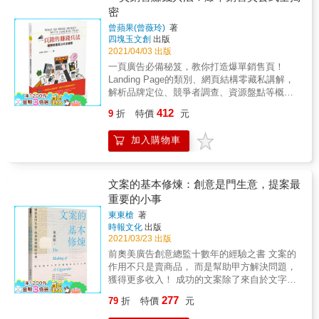
場」&mdash;&mdash; 你可以這樣想：檢視想
律？□ 自認扣人心弦的文案，卻被業主認為沒
密
人心的「赤裸裸法」 1.好好吃 &rarr; 好吃到起
法是否符合現實？是否對現場有幫助？是不是
有記憶點？□ 幫廠商做品牌行銷規劃，業績卻
雞皮疙瘩、腦中一片空白。 2.令人感動的提案
曾蘋果(曾薇玲)
著
乾脆不要做反倒比較好？ 從「執行夥伴的立
不如預期？……只是因為你還沒有「掌握品
&rarr; 看了這個提案，我忍不住熱淚盈眶
四塊玉文創
出版
場」&mdash;&mdash; 你需要這樣想：檢視日
味」寫出「精準的美感文案」◆只要透過精準
&hellip;&hellip; & ◎只要使用，就能提高銷售
2021/04/03 出版
後要在現場一起執行的利害關係人，是否也會
文字就能輕鬆地建構你的品牌【技巧1】營造想
量的「頂尖法」 1.鹽酥雞 &rarr; 台灣第一家鹽
一頁廣告必備秘笈，教你打造爆單銷售頁！
充分同意這個執行辦法？ 第三，要有一致性。
像力，打動消費者描寫場景，運用烘托想像，
酥雞 2.很想上的課 &rarr; 世界上最想要上的課
Landing Page的類別、網頁結構零藏私講解，
千萬不要忘記，拿到企劃書的讀者（高層或老
給符合該消費族群喜好的品味物件。【技巧2】
& 【日常生活中，把「No」化為「Yes」的七
解析品牌定位、競爭者調查、資源盤點等概
闆）有三種權利： 一、不需詢問你的權利。
靠品味提升流量，接觸精準的消費族群深入了
個技巧！】 & 提升你的表達力，不僅能讓你的
念， 揭密廣告素材製作、頁面切版設計等必知
二、只看一次的權利。三、只看重點的權利。
解消費領域組成元素細節，達到長尾流量的效
412
9
折
特價
元
文案充滿渲染力，也能提高別人對你說「Yes」
訣竅， 帶你用一頁廣告發揮導購力，把流量轉
而事實上，他們也只會用這三種方式來讀你的
果。【技巧3】用文字展現美好生活面貌，讓消
的機率！ & ◎對沒效的人最有效的「趨吉避凶
換成金流！ & & 本書特色 ▶▶一頁廣告製作入
企劃書，所以你必須給他們邏輯流暢、不會分
費者因嚮往而埋單讓廣告中的形象為消費者扮
加入購物車
法」 「請勿觸摸展品」 &rarr; 「展品表面塗有
門X新手必備 除了介紹一頁廣告的類別、特色
散注意力的企劃書。要做到這種企劃，你就得
演比自己目前所處的階段更上層的人。【技巧
藥劑，請勿觸摸」 & ◎讓人忍不住做出選擇的
外，也說明頁首、內容、商品、見證及行動區
從頭到尾注意一致性。 好的企劃書必須要保持
4】「暗示」心理學，提升社交價值照片素材、
「任君選擇法」 「要來個甜點嗎？」 &rarr;
塊等網頁結構，讓你在製作一頁廣告前，先打
兩種一致性： 訊息的一致性：企劃書裡的訊息
美術設計、文字調性、社群口吻……讓受眾沉
「芒果布丁和抹茶冰淇淋，請問你要哪一個
下正確觀念的地基。 & ▶▶商品資源盤點X基
文案的基本修煉：創意是門生意，提案最
必須要有邏輯，前後呼應（詳細內容請見第一
醉在故事中。……等技巧。都在本書為您一一
呢？」 & ◎最基本但效果最強的「投其所好
本概念 先從找到產品的獨特賣點、決定目標受
章和第二章 ）。 頁面的一致性：格式都要按照
重要的小事
解答。◆如何建立更清晰的品牌形象，讓消費
法」 「不好意思，這件襯衫只剩架上這件現貨
眾等，再到分析競爭者的優缺點與銷售頁架
同一個標準。意思是指，企劃書的標題、頁
者下單、業主滿意？ 【步驟1】寫出提供的產
東東槍
著
了」&rarr; 「這一件賣得很好，只剩最後一件
構，最後盤點自家商品可製作成一頁廣告的資
碼、標題起始位置等，全部要統一（詳細內容
品或服務樣貌文案就是產品，提出文案與品牌
時報文化
出版
了。」 & 人生有九成的事，你都可以從改善你
源，本書帶你一步步正確定位自己的產品或服
請見第四章）。 當你知道寫企劃要考慮閱讀對
策略建議則是服務。【步驟2】寫出產品或服務
2021/03/23 出版
的表達力著手！ 說服人不是靠話術、寫文案也
務！ & ▶▶素材、網頁製作X圖解及影片
象後，就可以更加得心應手了。 這時，請用簡
可能的使用場景寫出的文案適合使用在奢侈
前奧美廣告創意總監十數年的經驗之書 文案的
不是靠天賦， 最簡單又有效的方法就在本書
QRcode教學 用NG和OK照片並列，說明影像
單5步驟，來做企劃案，必能快速寫出神提案：
品、房地產、觀光旅宿、生活風格品牌的網站
作用不只是賣商品， 而是幫助甲方解決問題，
中，一次搞定你人生煩惱的大小事！ & 日本頂
拍攝技巧；提供示範影片QRcode，讓大家能輕
Step1：找出核心要點 挖掘出最重要的訊息，
文案或者產品描述文案。【步驟3】在這些產品
獲得更多收入！ 成功的文案除了來自於文字技
尖廣告大師告訴你，寫文案不是靠靈感，而是
鬆理解影片錄製秘訣；將空白PPT與實際網頁
為企劃書找出最大的價值。 Step2：建立結構
場景中，都是哪些人在使用‧重視獨特體驗的消
巧和創意靈感光輝罩頂，更需要讓客戶理解你
靠方法！ 掌握正確方法，就能寫出讓人忘都忘
對照圖解，學習網頁切版、結構so easy！
決定重點呈現的結構和排列。例如：要先呈現
277
79
折
特價
元
費者購物時閱讀‧市場定位於中高端的企業主、
的明白！ 因為文案不是一場自high，文案是要
不掉的洗腦金句， 從今天開始，跟絞盡腦汁寫
哪些內容、如何連貫前後脈絡等。 Step3：添
行銷人員在瀏覽競品網站時發現‧生活風格媒體
解決難題的人，須站在客戶的立場去構思一些