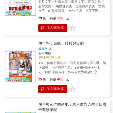
你的盟友，但只知道訴諸「恐懼」將無法持續
影片文案╳社群文案╳海報文案╳電商文案╳
解析！ 不了解行銷影片怎麼做？本書幫你解析
提升整合的能力，擴大事業版圖。在本書的設
成功。 ˙直接進行意見調查仍會有誤區，因為受
品牌文案 不用擠進奧美，也能得到奧美「文案
廣告影片七大類型 不知道影片有沒有人看？本
計實作Side Project 中，你將探索工程師的工作
眾也未必知道自己想要什麼。 ˙小心混淆故事
女王」的貼身指導！ 攻心且讓「文案不難」的
書教你畫出影片受眾完整人設 影片要怎麼被瘋
與生活的平衡。 ☑開發技巧和疑難排解 以大量
CTA中「對你的好處」與「對受眾的好處」。
訣竅首度公開。 ●小馬宋說林桂枝：「隨口一
傳？本書帶你練習設計有感覺的影片腳本 沒有
對話形式的問答篇，解開你經常遇到的各種問
356
79
折
特價
元
說就是金句。」 ●京東消費品事業部採購經歷
足夠預算怎麼拍？本書給你影片預算的計算調
題，讓你從本書獲取豐富經驗，不只少走彎
李智說：「我會推薦身邊所有做電商的朋友讀
整技巧 & 提供職能練習表單、案例演練分析，
路，還能學會開拓道路的方法！ 【適合讀者】
加入購物車
這本書。」 & 奧美文案女王林桂枝，20年的廣
讓第一次要策畫宣傳影片的你第一時間就上
✦考慮轉職、對程式開發或建立 Side Project
告生涯中，操作過許多知名國際品牌，包括別
手，不怕工作開天窗！ 撰寫有效的影片需求表
有興趣的工程師 ✦對 Kotlin 語言有興趣、想認
克汽車、Nokia、嬌生等。被許多廣告人視為偶
把點子影像化的情緒板 搞懂影片委製合約範例
識 Kotlin 的讀者 ✦前端、後端開發工程師 本書
像，是創意人東東槍、李誕的文案老師，更是
廣告學：策略、經營與實例
最完整影片製作流程表 上手練習影片預算估價
特色 小說 &times; 程式 ── 打開程式書就昏昏
廣告文案界的傳奇人物。在奧美，她是想不出
表 本書將完整揭露每一個拍攝環節、每一種拍
欲睡？ 讓Kate豐富的程式人經驗給你小說般的
戴國良
著
好文案時的求救對象。 例如，操作三全水餃
攝類型的預算規劃表！！ 要拍宣傳影片、作影
五南
出版
沈浸式體驗！ ◎帶你認識在 Android 領域刮起
時，大家苦於想不出文案，她輕輕點撥：「吃
片行銷，這已經是現在行銷的基本配備。 但
2021/09/10 出版
旋風的 Kotlin 程式語言特點 ◎觀摩程式專案如
點好的，很有必要。」一出手就是傳頌金句。
是，當一個公司要拍攝宣傳影片時，真正要學
何設計、實作和解決問題 ◎一窺工程師神秘面
●全方位解析廣告學：涵蓋完整廣告學知識，架
& ●為什麼大家腸思枯竭想不出好文案，她隨口
會的其實不是影片的拍攝技巧，而是： 如何企
紗下的工作和生活
構完整，內容與時俱進。●實務+案例+本土
一說就是金句？ 文案只是輔助，直攻大腦靠的
劃自己想要的宣傳目標？ 如何確認自己拍的影
化：穩固理論基礎，多樣化實戰經驗分享，知
是人性洞察與思考，林桂枝知道消費者最在意
片會有效？ 如何跟攝影團隊溝通？ 如何處理雜
識力化為即戰力！●圖解化說明，清晰易懂：文
465
的是什麼，痛點在哪？設身處地為消費者著
95
折
特價
元
七雜八的拍影片行政流程？ 如何搞定影片行銷
字解說搭配圖表流程，帶你一窺廣告學的精
想，知道該怎麼說、如何說才能打動消費者，
預算？ 拍影片到底要花多少錢？ 目前市面上大
髓。五花八門的廣告世界，人人必需懂廣告學
讓他實際採取行動。 & ●知名創意人東東槍的
多數的類似書籍，可能是網紅教你如何拍出爆
加入購物車
身處於廣告環境中，廣告於我們生活環境中處
文案老師重磅分享：好文案直擊人心的祕訣 能
紅影片，可能是專業攝影師教你如何製作影
處可見。如電視廣告、臉書廣告、網路廣告、
寫文案的人很多，會寫文案的人很少。文案女
片，但對於真正在處理「公司產品宣傳影片」
公車廣告、捷運廣告、報章雜誌廣告、廣播廣
王林桂枝是少數會寫又能教的頂級文案。 在這
的「企劃人員」來說，他們需要的並非自媒體
告等，到各種超市、大賣場也會看到各式各樣
廣告與它們的產地：東京廣告人的台日廣
本書中，林桂枝特別從影片、社群媒體、海
技巧，也並非專業拍攝技巧，而是決定要不要
的宣傳廣告招牌及折扣訊息吊牌。廣告背後有
告觀察筆記
報、電商、品牌等面向切入，教你如何掌握所
請網紅拍還是自己拍？如何跟專業攝影師溝
什麼樣的理論、思維與策略？從廣告的種類、