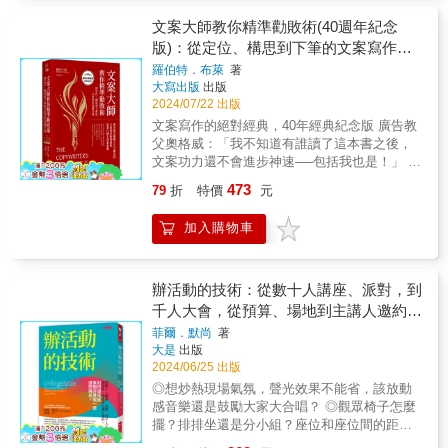
銷推薦小 嚕（行銷武士道公司顧問總監）林大
如何3秒內寫出吸引目光的標題文案和卡片新
品或服務！▋祕訣3：素材、網頁製作X圖解及
涵（貝殼放大／挖貝創辦人）林育聖（純粹文
聞？作者李善美是一位擁有十五年以上經驗的
文案大師教你精準勸敗術(40週年紀念
影片QRcode教學用NG和OK照片並列，說明影
案執筆人） 讀者好評「我把這本書放在觸手可
行銷人員，在潮流變化最快的時尚產業工作，
版)：從定位、構思到下筆的文案寫作技
像拍攝技巧；提供示範影片QRcode，讓大家能
及的地方，想什麼時候讀就什麼時候讀。」
隨著世界變得更加網路化，她意識到寫作能力
輕鬆理解影片錄製秘訣；將空白PPT與實際網
藝全書
羅伯特．布萊
著
「當你想不出文案時，只需打開這本書，最好
對於行銷人員和上班族越發重要。本書是她多
頁對照圖解，學習網頁切版、結構so easy！
大寫出版
出版
定期翻閱，或者在感到走投無路時打開這本
年學到的職場寫作累積，她認為即使只改變一
2024/07/22 出版
書」 「與其說是用來查資料，這本書更像是一
個字或一行句子，銷量也會改變、訂閱者會增
文案寫作的絕對經典，40年經典紀念版 廣告教
個激發豐富點子和創作熱情的工具。」 「這本
加、公司內部的評價也會變化。書中強調的寫
父奧格威：「我不知道有誰讀了這本書之後，
書對從事業務或企畫相關工作的人來說必讀。
作核心是「對方」與「體貼」。在工作時寫的
文案功力還不會進步神速──包括我也是！」 這
你會驚訝於只是改變用詞就能帶來如此不同的
每篇文章，都一定要有「對方」的存在，就是
本最全面基本的文案寫作書新版本，大幅增修
效果。」 「只要將這本書放在書架上，就能給
要寫出站在對方立場上可以理解的文句。這樣
473
79
折
特價
元
了在數位時代精通文案寫作的必備基本資訊，
人一種安心感。是一本實用的工具書。」 來
不僅寫出來的東西會更容易被吸收，也更具有
涵蓋了對內容行銷、網路影片、高轉換率登陸
源：Amazo
閱讀的價值。本書一～三章，歸納出行銷人員
加入購物車
頁面的精闢分析，並提供最新的文案寫作資
寫得好的思考方法、實用寫作的基本方法和訓
源。 數位媒體功能各異，你要了解你的行銷工
練技巧，及針對每種情況必須了解的基本寫作
具 消費族群特質不同，你要了解你的訴求對象
原則。如果能掌握並熟練這些基本技巧，日常
行銷需求不同、媒體特性不同，你就應該隨之
辦活動的技術：從數十人講座、派對，到
寫作的品質就會大幅提升。第四章，則是提供
改變寫作方式。 本書就要教你如何把握不同媒
千人大會，從預算、場地到主講人邀約，
行銷人員基本任務：從新聞稿、廣告台詞、社
體載具的特性，以及不同消費者的特質，寫出
群行銷、書面報告、企劃提案、電子郵件、履
如何讓來賓像期待度假一樣還想再來？
菲爾．默尚
著
抓住注意力、有效溝通、促進銷售的好文案！
歷自傳等需要，整理出對寫作有實際幫助的方
大是
出版
▌本書重點：弄清楚「眉角」，不管寫哪種文案
法。讀者可以按個人需求放在身邊翻看，有助
2024/06/25 出版
都很罩！ ◇永遠記得你賣產品給誰：會計師關
於找到下筆時的靈感，是一本專為職場人工作
◎想炒熱現場氣氛，聲光效果不能省，該放動
注數據，工程師偏好圖解，有些人只想你有話
「暢行無阻」的文案寫作大全！本書特色1.本
感音樂還是鼓勵大家大合唱？ ◎觀眾椅子怎麼
直說！ ◇「有知識的文案」比較不容易被顧客
書專為業務行銷、社群小編、網路寫手等職場
擺？排排坐還是分小組？座位和座位間的距離
略過不看。 ◇「產品訊息」是公關新聞稿中最
新手和一般上班族準備。提供職場中最常遇到
怎麼估算？ ◎邀請重量級貴賓到場，但現場人