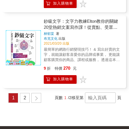
不出文案的你說再見！ & ※附贈表達力祕方
加內文 用字句、圖形、表格三種方式，重新整
加入購物車
編輯記者正在尋找話題性的物件【步驟4】寫出
點子，考慮這些點子是否有效果，尤其重要的
MEMO，可以剪下來放在你的萬用手冊中，讓
理原始訊息，讓中心主旨能一眼看出。
我的品牌想要擁有的個性重視美感、重視知
是在與客戶來來回回的確認與修改之後，仍擁
你隨身攜帶、隨時可用！& & 《創造價值的技
Step4：削除累贅字句 只有整理得宜的資訊，
識、幽默。【步驟5】核對剛剛寫出來的描述文
有「清楚的商業訴求」。每一次提案都是在溝
術》 & 日本行銷大師藤村正宏，教你如何打造
才能進入老闆的腦海。 Step5：站在高層立場
字，有沒有空泛或與受眾形象矛盾的地方重視
通以下4件事： 1.我知道你遇到了什麼問題。
鈔級文字：文字力教練Elton教你的關鍵
正確的商品「價值」 只要創造獨一無二的價
客觀評估 要以主管視角來檢查提案，例如：為
獨特體驗的消費者樣貌描述得是否清楚，且回
2.我已經找到你的問題所在。 3.我來給你看看
值，再貴的商品也能熱賣！ & 行銷的重點在於
20堂熱銷文案寫作課！從賣點、受眾到
什麼要做這份提案？是否與公司的策略和方向
應中高端企業主對於獲利的需求。【步驟6】試
我的解決辦法。 4.為什麼這個辦法可以解決你
創造商品價值，但你做對了嗎？ 強調高品質、
表達的銷售技術
相符？等觀點。 只要跟著企劃書寫作5步驟進
林郁棠
著
著更精準的重新寫一次產品服務樣貌和品牌個
的問題。 前奧美廣告創意總監東東槍十數年一
優越性能？
行，就能完成一份專業又有條理，還能替老闆
布克文化
出版
性產品與服務樣貌：薪資前10%消費者樂於閱
線行銷、廣告、創意的經驗之書 本書寫給從事
&hellip;&hellip;&hellip;&hellip;&hellip;&hellip;
2021/03/20 出版
解決問題的企劃書，可以打中主管的心，更為
讀、形式少見、用字多元、具有個人觀點的美
文案、創意工作的朋友，作者以多年的4A廣告
（Ｘ） 折扣比別人多、賣得比別人便宜？
你帶來更多的好機會。 本書特色 1.大量實際案
最簡單的網路行銷變現技巧！ & 寫出好賣的文
學文案。品牌個性：重視每一種感官體驗、重
公司從業經驗，幫你釐清文案的真正含義及作
&hellip;&hellip;（Ｘ） 目標客戶鎖定18到30歲
例與範本格式，企劃新人也能輕鬆上手。 2.深
字，就能讓顧客喜愛你的品牌或事業， 更能讓
視邏輯性、不寫別人寫過的切入點、博學幽
業要求，揭露文案這一行的實戰經驗，從創作
的年輕人？&hellip;&hellip;（Ｘ） 人人都知道
入淺出的文句，能快速掌握重點、高效吸收。
顧客購買你的商品、課程或服務， 透過這本
默。本書給使用 *Facbook*Instagram
思路、工作流程、職業態度等多個角度，細節
要創造商品價值，但人人都搞錯「價值」的意
專業推薦 盛思整合傳播集團創辦人、暢銷書作
書，打造屬於你的鈔級文字力！ & 為自己加
*YouTube *LINE *Twitter *Medium*Blogger *蝦
地還原、打磨那些被忽略的基本功夫，帶你一
義&hellip;&hellip; & 社群媒體時代來臨，商品
270
9
折
特價
元
者／Shannon Pu 新創及二代企業導師、資深公
值，從文字開始！ 也許你現在在文案寫作上遇
皮賣家 *辦公簡報，與任何電商行銷人員，統統
起挖掘修煉出文案工作的深度。
「價值」跟你想的不一樣！ 促銷活動、店舖經
關人／丁菱娟 個人品牌事業教練 、《暢玩一人
到困難， 也許你正在設法寫出好賣的文字， 也
適用。※本書特色：（一）提供鉅細靡遺的文
營、社群媒體管理&hellip;&hellip; & 讓客戶掏
加入購物車
公司》作者／于為暢 暢銷書《企劃案》作者／
許你正在努力讓自己的文字更值錢， 不滿意現
案公式，寫文案不再像是無頭蒼蠅，毫無方
錢前先掏心，必學5個神乎其技的行銷技巧！ &
郭泰 &
況，就是改變的開始。 & 鈔級文字力六大關
向。（二）不藏私的美感文案技巧，讓你的商
◎經營「溫和的關係」 臉書、IG流行，同溫層
鍵： 賣點：什麼是對顧客的購買決定最具影響
品能賣出高價與獲得價值。（三）從書中察覺
效應愈來愈強，今後，人們只會向有關係的人
力的因素？ 受眾：知道你要寫給誰看，比你寫
自己的文字盲點，進而思考與改進。
1
2
頁數
1
/2
移至第
頁
購買商品，沒有關係，你的商品就乏人問津。
什麼內容更重要！ 標題：不只吸睛，更要吸
本書將告訴你如何建立「溫和的關係」，讓顧
金！現在起決戰標題！ 誘因：讓他忍不住看下
客在平常感覺不到你的存在，需要消費時卻能
去、買起來？你需要給他五大情境誘因！ 信
第一個想到你。 & ◎「展現個人風格」 缺乏特
心：如果他對你沒有信心，你寫什麼都沒用！
色，商品只能削價競爭而深陷紅海泥沼。本書
行動：寫了那麼多，如何才能讓顧客真的採取
將告訴你，如何在資訊爆炸的時代，靠自己創
行動？