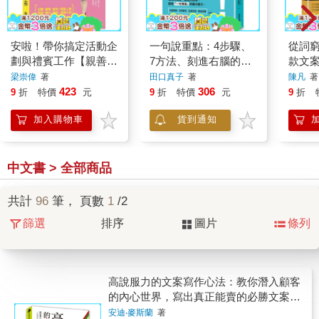
安啦！帶你搞定活動企
一句說重點：4步驟、
從詞
劃與禮賓工作【親善大
7方法、刻進右腦的20
款文
使、公關活動必備】
個關鍵字，寫出短精勁
位✖
梁崇偉
著
田口真子
著
陳凡
著
趣的走心文案
題…
423
306
9
折
特價
元
9
折
特價
元
9
折
讓品
加入購物車
貨到通知
的銷
中文書 > 全部商品
共計
96
筆， 頁數
1
/2
篩選
排序
圖片
條列
高說服力的文案寫作心法：教你潛入顧客
的內心世界，寫出真正能賣的必勝文案！
（社群貼文、廣告宣傳、網站銷售都適
安迪‧麥斯蘭
著