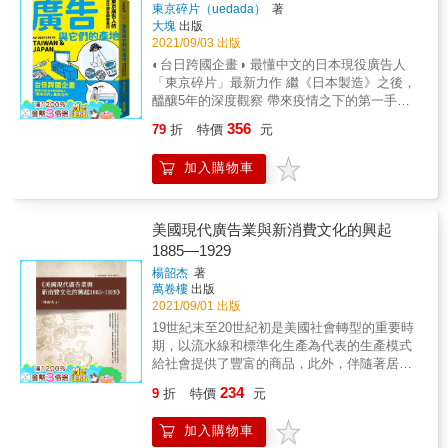
有廣告最終的媒體：大腦，發想出有效、攻心
東京碎片（uedada）
著
通？等等問題。 所以這本書，正是提供給這些
成本評估、企劃撰寫、創意及運作流程，本書
大塊
出版
的犀利文案。 & & ◎從搶眼球大戰勝出，24種
被要求去製作出一支有效宣傳影片的公司內企
帶您一一解析，掌握專業知識，統整最全面的
2021/09/03 出版
方法寫出超吸睛影片標題 掌握大腦和平台特
劃、行銷人員，幫助他們快速上手，有效搞定
廣告學精華，增加職場競爭力！
性，就能與目標觀眾展開攻心對話。 & ◎廣受
◐台日跨國企畫◑ 最懂中文的日本現役廣告人
自己的工作流程。
歡迎的社群媒體文案27條法則 只要掌握了「獲
「東京碎片」最新力作 繼《日本製造》之後，
得感」元素，讓文案有用、有趣，就能讓人有
醞釀5年的深度觀察 帶來疫情之下的第一手廣
感，立刻瘋傳。 & ◎寫好海報4要素，有效傳
告業界筆記 13種廣告類型&times;逾100項品牌
356
79
折
特價
元
達訊息 誰對誰說、要說什麼、在哪說、要達到
事例 發現廣告創意背後的台日文化眉角 同一個
什麼效果？再教你讓資訊一目了然的寫作要
品牌的商品，在台灣和日本有什麼不一樣的廣
加入購物車
訣。 & ◎電商文案這樣寫，增加30倍銷售的寫
告表現？ 一樣是啤酒，你喝下肚的是歡聚慶祝
作法 換位思考，顧客的渴求就是你的賣點。怎
的爽快氣氛，還是犒賞慰勞的苦澀滋味？ 一則
麼做？你可以： 精準說利益、精準說故事、利
廣告的誕生，靠的不只是創意，還得摸清消費
用4U法則精準表達&hellip;&hellip; & ◎講好品
者的面貌&mdash;&mdash;本書作者是一位日
美國現代廣告業與新消費文化的興起
牌故事，讓你的文案一字千金 成功的品牌都是
本廣告人，他將廣告視為社會文化的「解釋
1885—1929
說故事的高手。品牌溢價能力就是從品牌故事
者」，認為每則廣告都是經過市調、分析消費
楊韶杰
著
而來。 & ※※※ 除了傳授超實戰案例的文案寫
者需求後彙整而成的結晶，因此從廣告表現可
萬卷樓
出版
作技巧和心法外，本書更加碼分享平常工作時
以觀察出當地的消費型態，以及人們的思考與
2021/09/01 出版
也很實用的工作技巧，包括：從洞察幫助你找
行為模式。 ►台灣的感冒藥廣告為何總是如此
19世紀末至20世紀初是美國社會轉型的重要時
到文案的切入點、專業影片製作須知、實用簡
洗腦？日本的感冒藥都是給社畜吃的？ 台灣人
期，以流水線和標準化生產為代表的生產模式
報範本幫助你的文案更聚焦、做好提案簡報的
常常覺得自己和日本的距離很近，但在民族性
給社會提供了豐富的商品，此外，伴隨著居民
要訣。透過實作並刻意練習，文案真的不難。
上其實有我們意想不到的差距。同樣是感冒
收入水準的提高、新型支付模式的出現、郵寄
☆誰需要這本書： ●只要你的工作和溝通和說
藥，台灣的廣告多為家人感冒的情境劇，時常
234
9
折
特價
元
服務的發展，美國社會的消費環境大幅改善，
服有關，都需要看這本書。 ●從事文案、廣
融入歡樂的歌舞元素；然而日本的感冒藥廣告
新消費文化悄然興起。在影響人們消費習慣的
告、創意、行銷、品牌、市場行業，這本書是
卻以上班族為主角，強調藥效快，服藥就可以
加入購物車
眾因素中，美國現代廣告業起著積極的宣傳、
你必讀的案頭工具書。
正常上班，甚至以「獻給就算感冒也絕不請病