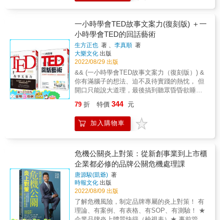
手超強文案技巧大公開！ 締造業績總額突破
被退學，之後跑去當廚師、又做過推銷員，還
100億日圓， 擅長「把難賣的東西賣出去」的
當過農民。本書濃縮奧格威的精采閱歷，還原
暢銷文案寫手， 親授不需面對面、不需接觸，
一小時學會TED故事文案力(復刻版) ＋一
他的職場霸氣與人生哲學。看奧格威如何凝鍊
就能賣到手軟的暢銷文案技巧大全。 行銷文案
小時學會TED的回話藝術
畢生積累，催生出公認最有影響力的行銷體
不是單靠文章表現力締造結果的技術， 而是尋
系，帶領我們見證廣告業黃金盛世的起點。 &
生方正也
著 、
李真順
著
找賣點、展現其魅力的技術。 學習行銷文案不
▌超越時代的巨匠，再現當代行銷與品牌經營的
大樂文化
出版
需要出眾的才華，不需要感性，即使對寫作和
原點 奧格威對廣告的思考，並未隨著科技衝擊
2022/08/29 出版
修辭沒信心也沒關係。只需要學對方法、反覆
而過氣。只要替換成使用者體驗，並轉換脈
&& (一小時學會TED故事文案力（復刻版）) &
練習、實際運用。 除了「抓訴求」和「下標
絡，大師智慧至今依然適用。尤其，在行銷工
你有滿腦子的想法、迫不及待實踐的熱忱， 但
題」，本書還會教你「引導文案」、「內容文
具氾濫的當代，更帶領我們重新檢視「打動人
開口只能說大道理，最後搞到聽眾昏昏欲睡
案」、「活動企劃」、「廣告測試」和「版面
心」的本質，實為行銷人、創作人與經營者的
嗎？ 本書提供「TED演講者簡報」的9大原則
設計」等旁敲側擊的小技巧。 【1～5章】如何
344
79
折
特價
元
必讀之作。 & ▌從研究、定位到下筆，本書傳
與技巧， 讓你提案、簡報、寫文案，都能輕鬆
抓訴求 行銷文案最重要就是「抓對訴求」
授的文案實戰訣竅包含： ●如何下一個好標
說服所有人！ & ◎好故事的行銷威力一 美國設
=「你要對誰說什麼」，這是寫文案最強大的地
加入購物車
題？十大創作守則 ●寫出勸敗文的九大金律 ●
計顧問公司IEDO的創立者大衛‧凱利，在TED演
基。 【6～15章】提升文案力 下標題固然重
撰寫吸睛文案的十四個技巧 ●抓住不同產品的
講中說了個好故事： 有8成孩童對核磁共振檢
要，但引導文和內文也很重要。這幾章教你
賣點，寫出好賣的經典文字！ ●把廣告變「印
查感到恐懼，甚至必須施打 鎮定劑。於是開發
「我該怎麼說」，也就是人家常說的「表現手
鈔機」的十一條金律 & 如果你是學生，奧格威
者檢討檢過程中的實際體驗，傳授操作人員編
危機公關炎上對策：從新創事業到上市櫃
法」。 【16～20章】用「其他技巧」輔助文案
帶領你學習如何思考與行動。 如果你是小資創
織故事的技巧。他們對孩童說：「現在開始乘
企業都必修的品牌公關危機處理課
具體來說，即「活動企劃」、「廣告測試」、
業者，奧格威分享他如何爭取客戶，從零到
坐海盜船囉，小心不能被海盜發現！」結果，
「版面裝飾」、「心理學技巧」、「傳統紙媒
唐源駿(凱爺)
著
有。 如果你是消費者，他為你解密品牌行銷。
需要施打鎮定劑的孩童比例降至1成。有位剛做
與網路的異同」，全是提升廣告效益的重要拼
時報文化
出版
如果你是行銷人，他教你「如何抓住人心」。
完檢查的小女孩竟然還說：「媽媽，我明天可
圖。 對行銷文案一竅不通的初學者，學完之後
2022/08/09 出版
如果你是企業家，這是一堂價值億萬的經營
以再來這裡喔！」 & ◎好故事的行銷威力二 法
馬上成功： ˙照護機構在人事經費縮減80%的情
了解危機風險，制定品牌專屬的炎上對策！ 有
課。 如果你正在找人生方向，看了他的故事，
國LV品牌有一款「80年不會漏水的皮箱」，其
況下，成功透過徵人廣告徵得所需的優秀人
理論、有案例、有表格、有SOP、有測驗！ ★
你會找到力量，為自己創造渴望的生活。
實這也是個好故事： 市面上的皮箱有上萬種，
才。 ˙在疫情衝擊下開幕的健身房，成功透過IG
企業品牌炎上體質快篩（檢視表）★ 事前管