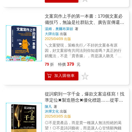
書！✦〔三訣竅，建立你的專屬表達方式〕－
思考「為什麼」與「如何」。──Wawa吳玉琥
告系(行銷傳播學院)，這本書提供最好的自學邏
費者的心理為什麼有人能快速寫出吸睛文案？
訣竅① 把自己的感受放在第一位－訣竅② 寫作
（廣告樂血研究院院長） 只要能夠融會貫
輯，幫你弄懂廣告的全貌。」──許子謙「自學
你卻常常想破頭，文字還是這麼平淡無奇、沒
需要的不是文筆，而是「妄想力」－訣竅③ 光
通本書的內容，相信對於打通行銷／品牌策略
是最好的競爭力，如果你想自學廣告，那這本
看頭。別灰心，讓本書來拯救你！文案寫作其
文案寫作上手的第一本書：170個文案必
是說出具體的優點，就能找到你的語言你會學
的任督二脈，可以起到一個相當好的作用。──
是你的最佳選擇。」──林育聖▌廣告人就是地
實是有「套路」的，本書作者曾帶領團隊，創
備技巧，無論是社群貼文、廣告宣傳還是
到：✔ 怎麼一開始就抓住目光──快速聚焦重點
蕭富峯（輔大廣告系副教授）
攤老闆，只有專業才能一針見血Q1：「Gap 現
造出一個月約25億元的業績。他以成功經驗告
✔ 如何寫出引人共鳴、瘋狂想轉推的句子✔ 怎
企劃提案，都能讓你的文案精準命中客群
湯姆．奧爾布萊頓
著
在只賠沒賺；他們就要一敗塗地了。他們的廣
訴你：知道消費者在想什麼、鎖定行銷的對
麼避開「複製貼上」式的老套說法✔ 如何讓人
大牌出版
出版
需求
告雖然出名，卻沒發揮作用。」A1：「你怎麼
象，就能突破寫作瓶頸、輕鬆下筆，在短時間
聽懂你的喜歡，甚至跟著你一起愛上推✦不再
2025/04/09 出版
知道是廣告失靈，而不是這間公司有其他問
內寫出爆款文案。★有梗、有故事、戳中痛
只會說「好棒」，而是精準表達✦不再只會換
＼文案變現，策略先行／不好的文案各有原
題？像是他們的品牌、商店，甚至產品。也
點，更能吸引人的購買欲望 只要掌握了幾
句話說「我推最棒」，而是────✔拆解出：我
因，好文案卻有共同法則你知道嗎？真正的行
許，要不是他們的廣告，只怕賠的會更多。」
個有力的寫作句型，就能有效挑起消費者的購
推「哪裡」最棒」！例1：我愛豆的「那句台
銷魔法，不是「賣香腸」，而是讓人聽見「煎
Q2：「不同媒體，有何廣告特性？」A2：海報
買欲望，還沒看完廣告就搶著+1，讓你訂單接
詞」，讓我心有戚戚焉例2：歐巴這次機場路的
香腸的滋滋作響」！20年頂尖文案專家，手把
──三秒鐘／八個字；平面──首重標題、圖像、
不完！例如以下幾招：◎善用對比：說明有別
379
79
折
特價
元
「服裝造型」很有品味例3：我推的「這個編舞
手帶你寫出好文案從基礎到進階，全面拆解成
品牌標語之間的「階級序位」；電視──以有效
於競品的優點，消費者要買時，就會先選你
動作」帥氣十足✦誰適合讀這本書？✦ #限動 #
交文案的關鍵，讓你不再靠靈感寫文案，而是
簡單的「單一景框」為目標；社群──1／3提
的。◎現身說法：說得再天花亂墜，不如使用
加入購物車
貼文 #粉絲信 #YT影音 #部落格 #Podcast社群
憑策略取勝！★榮登多國Amazon暢銷榜No.1★
問， 1／3內容， 1／3銷售和對話Q3：「做出
者的一句好口碑。◎來點「自黑」：反其道而
發文∣口頭分享∣自媒體內容創作☑ 粉絲文化愛好
英國創意藝術大學UCA指定教材★170個文案必
好廣告，有法則嗎？」A3：有時你見到一則廣
行，讓人覺得你敢說實話，博得好感。◎善用
者（偶像、動漫、戲劇、遊戲、小說、運動）
備技巧，讓你的文案有血有肉，情緒價值拉滿
告，標題與圖像都不錯，但就是不夠吸引人，
加減法：加點令人嚮往的憧憬、減去無聊的科
☑ 想布教（推人入坑），卻詞窮的你☑ 發文老
寫文案，就像搭橋──橋架得準，成交就穩！本
從詞窮到一字千金，爆款文案這樣寫！找
那可能就是標題與圖像互相搶戲，抵消廣告效
普數據。還有更多簡單、好上手的技巧，都在
是卡關、或不敢發文的你 ☑ 想讓更多人看見你
書給你全方位、超實用的文案寫作指南作者湯
準定位✖製造懸念✖優化標題……從零開
果。請記住以下原則：‧衝擊力強的標題＋有所
本書中……★短影片帶貨的秘訣？快速、洗腦
想推廣的對象（粉絲、行銷人、內容創作者）
姆．奧爾布萊頓，擁有超過20年的實戰經驗，
保留的圖像＝好廣告‧有所保留的標題＋衝擊力
又簡單製作 短影片的時代來了！現代人圖像
始，寫出讓品牌瘋傳、業績爆增的銷售話
陳凡
著
☑ 經營社群、部落格、YouTube的你✦真實讀
曾為多家國際頂級品牌操刀，包含：英國保誠
強的圖像＝好廣告‧衝擊力強的標題＋衝擊力強
化、時間瑣碎，沒耐心看「落落長」的文字。
沐燁文化
出版
術
者回饋✦★「不只更會聊推，連平常說話也更
集團、滙豐、環球音樂集團、Fuji等，客戶遍及
的圖像＝廣告可好可壞（兩相抵消）Q4：「如
唯有短小精彩的影片，才能迅速抓住眼球。十
2025/03/05 出版
有自信了！」┥40代男性☆「原來想聊偶像，
全球。在書中，他濃縮多年經驗和頂尖文案的
何找到一個產品的獨家賣點？」A4：書中第六
幾秒的短影片，不管是帶貨、接廣告、引流
◎不是賣產品，而是賣一種讓人無法拒絕的渴
根本不需要華麗詞彙——光是知道這點，就超
創作邏輯，轉化為清晰可行的實戰步驟與技
章，給了包括產品名稱、物理特性、商標識
量，都能幫你創造難以想像的銷量。重點是幾
望！◎不是詩詞藝術，而是讓人心甘情願掏錢
安心！」┥30代女性★「原來我一直在轉述別
巧：▍ PART I 策畫文案：下筆前的策略思考
別、包裝、口味、產品吃法或用法等近20個方