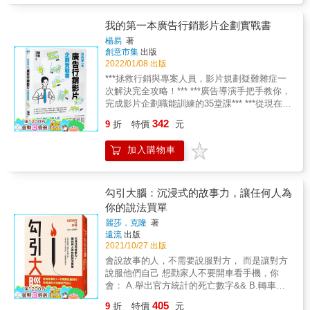
本書即為集結歷年採訪專文而成的專著。綜合
辯才無礙等於耍嘴皮子，剛毅木訥才能受人信
也沒關係，照著copy就可以！ & 【句型1】不
了近十年中國文化大學廣告學系「台灣廣告史
任，反而自甘口拙，拒絕口才訓練，因而往往
&hellip;&hellip;只&hellip;&hellip; 傳達「不關心
我的第一本廣告行銷影片企劃實戰書
研究中心」向廣告先進致敬的口述歷史，包括
錯失了自我成長的機會。 因此，該如何訓練自
其他事物，只關心想關心的」的理念。 例：只
楊易
著
三十位在台灣廣告公關業界、學界素有盛名的
己的好口才呢？本書作者教你&hellip;&hellip; &
溶你口，不溶你手。──MM&rsquo;s巧克力 不
創意市集
出版
先進前輩，他們對廣告公關業及學界的卓越貢
◎回話的好壞，是一門高深的藝術！ 總是喜歡
在乎天長地久，只在乎曾經擁有。──Titus（鐵
2022/01/08 出版
獻及未來期許。 & 不僅他們的寶貴訪談內容能
帶著先入為主、批判態度說話的人，到哪裡都
達時手錶） & 【句型2】不是&hellip;&hellip;，
***拯救行銷與專案人員，影片規劃疑難雜症一
對有志於廣告產業的同學有引領的作用，也對
不受歡迎；相反地，能夠設身處地為對方著
是&hellip;&hellip; 透過判斷，引導消費者接受
次解決完全攻略！*** ***廣告導演手把手教你，
於台灣廣告史資料的彙集有著承先啟後的效
想，本著同理心的溫暖話語，最能拉近人與人
某項理念，而這項理念正是目標受眾的心聲。
完成影片企劃職能訓練的35堂課*** ***從現在開
果，更能建構及凸顯台灣廣告業界專業技能緊
之間的距離。機智幽默的回話能力，也許會意
例：我不是在等雨停，我是在等你。──情人節
始，你也能掌握廣告行銷影片企劃力！** 預算
扣時代脈絡而循序發展的重要軌跡。 &
外地幫自己的印象加分喔！ 【案例】 據說蘋果
342
活動文案 不是肚子餓，只是嘴巴很寂寞。──美
9
折
特價
元
不夠？時間緊急？老闆難搞？第一次做也不怕
某個工程師碰巧和賈伯斯同搭電梯，賈伯斯問
食宣傳 & 【句型3】○○就是△△ 透過闡釋某項
影片開天窗 拍出的影片效果差？成功行銷影片
他的工作內容是什麼？對公司有什麼價值？未
事物，表達品牌的訴求與價值觀。 例：全家就
加入購物車
一定要先有的成功策略 總是想不出好創意嗎？
來有什麼計劃？不幸他的答案無法讓賈伯斯滿
是你家。──全家便利商店 渴望就是力量。
教你先找Big Problem，再想Big Idea & ***這本
意，當場就被解僱了！如果那位工程師懂得簡
──Pepsi 百事可樂 愛，就是有話好好說。──
書，寫給這個時代被交付影片製作任務的企劃
潔回應，甚至利用一點化解尷尬的幽默感，結
遠傳電信 & ■ 搶眼球大作戰！最受歡迎的188
者、行銷人、專案執行者！*** 在這個用影片宣
勾引大腦：沉浸式的故事力，讓任何人為
果可能完全不同。 【本篇重點】 ‧如何一開口
個文案公式！ 本書不講心法，不講無法馬上應
傳、行銷、說明、導購的時代，即使你不是導
你的說法買單
就得人疼？好EQ是關鍵！ ‧賤嘴難防？巧妙閃
用的技巧，「實例」就是一切！ 透過「情境分
演、編劇、攝影師或任何影片製作專業工作
躲有方法，才能明哲保身。 & ◎為何賈伯斯、
類」文案公式、「圖像呈現」經典文案， 讓你
麗莎．克隆
著
者，就算是一個公司內的小小企畫，都可能被
歐巴馬都能完美脫稿演出？ 平常缺乏說話練習
遠流
出版
寫文案再也不怕卡關，與設計溝通再也不怕鬼
賦予一個幫公司產品、政策、活動、品牌「拍
與心理準備的人，遇到臨時需要發表意見的場
2021/10/27 出版
打牆！ & ※ 想要「抓住受眾的眼球，引發好奇
一個廣告行銷影片」的任務！ 你是被交付影片
合，十之八九會緊張激動、腦中一
心」，就翻到Chapter 1。 ※ 想要「塑造品牌權
會說故事的人，不需要說服對方， 而是讓對方
任務的行銷企劃嗎？導演教你做出客戶、觀眾
威，展現品牌／產品獨一無二的力量」，就看
說服他們自己 想勸家人不要開車看手機，你
都滿意的影片 品牌公司、產品公司、公關行銷
Chapter 2。 ※ 想要「展現果決堅定，強勢侵入
會： A.舉出官方統計的死亡數字&& B.轉車禍
公司、公部門或展覽單位的行銷企劃人員，常
受眾的腦海」，就要看Chapter 3。 ※ 想要「潛
新聞給對方看 & 想吸引大家購買自家的保健食
常被交付任務要拍產品、政策、品牌的宣傳影
405
9
折
特價
元
入受眾內心，使其覺得被理解」，就要參考