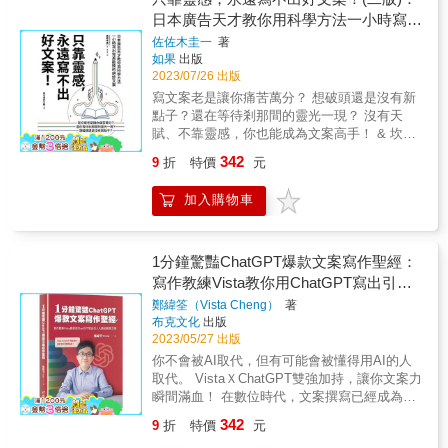
／路隊長 「郁棠在書中引用了大量的實證案例
才能有效溝通 在市場中，我們最需要知道的真
百百種，只銷售商品很容易被忽略錯過。因
籌備經驗講師／蔡淇華 好感度教練／維琪 &
日本廣告天才教你用科學方法一小時寫出
來說明四個步驟中的技巧運用與成效，這是我
相就是：消費者內心到底在想什麼？ 由於資訊
此，得活用有渲染力的文字，為產品或服務命
「本書分享了許多祕訣，讓你能夠將乏味的活
認為書中極具價值的部分。」──《高勝算的本
完美勸敗的絕妙文案
佐佐木圭一
著
過多，許多時候消費者會變得視而不聽、聽而
名、發想標語、撰寫廣告詞，讓顧客覺得這跟
動化作令人終生難忘的時刻，讓你在今日的嘈
事》作者、鉑澈行銷顧問策略長／劉奕酉 「學
如果
出版
不理，因此現在有許多人大談創意，以為要想
自己有關，於是爽快買單。 【實例】日本青森
雜世界中脫穎而出。」──傑西．科爾（Jesse
會寫文案，不是為了吹噓產品有多厲害，而是
2023/07/26 出版
在擁擠的市場中脫穎而出就一定要變出一些新
蘋果受颱風摧殘，被顧客嫌品質差，該怎麼賣
Cole），薩凡納香蕉棒球隊（Savannah
為了別讓自己的才華受盡委屈。」──《Life不
寫文案老是讓你痛苦萬分？ 想破頭還是沒有新
花樣。這種做法很辛苦，也很有風險，因為你
呢？ 颱風重創日本青森，造成90%的蘋果園損
Bananas）老闆 & 「菲爾終於（在這本著作
下課》Podcast節目主持人／歐陽立中 &
點子？還在等待剎那間的靈光一現？ 沒有天
的創意未必能被消費者接受。請記得：創意本
失慘重，連倖存枝頭的蘋果都略為受傷。農家
中）提供了我以及世上數以千計的活動籌辦人
賦、不靠靈感，你也能成為文案高手！ & 坎城
身是毫無價值的，唯有在正確的定位目標和策
發揮創意，將沒被吹落的蘋果取名為「不落的
和主辦方這些妙招。如今，無論我是否在場，
國際創意節連續三年獲獎、日本廣告界第一把
略之下，創意才能真正有所貢獻。所以，定位
蘋果」，放入印有「合格」字樣的盒子，在全
我的團隊都能打造出深刻的體驗。所以你也辦
342
9
折
特價
元
交椅的佐佐木圭一， 首度公開文案創作的八個
的基本方法並不在於發明新奇的點子，而是要
國各地的神社裡販售。這些蘋果被當成「考生
得到！」──J．J．維金（JJ Virgin），《紐約
方法，徹底剖析文案寫作祕方，搭配經典案例
你去掌握消費者的內心世界，並且試圖和你自
吉祥物」，即使每顆售價1千日圓，也瞬間銷售
時報》暢銷書《維金飲食》（The Virgin Diet）
加入購物車
解說， 讓你一看就通，一學就會，立即上手寫
己的世界相結合。在理解過後，抓準適當的時
一空。 【實例】美國亨氏番茄醬被競爭者攻擊
作者，醫療專業社群Mindshare Summit創辦人
出屬於自己的絕妙文案！ & 【8個讓你的文字
機和適當的狀況，才能達到真正的溝通。 ◎定
弱點，該如何反擊？ 亨氏番茄醬擁有最大市占
& 「任何人都能辦活動，但只有厲害的人，才
充滿魔力的表達方法】 讓你一小時學會廣告大
位決定了一切&mdash;&mdash;你的產品以及
率，但競爭對手抓著「很難從玻璃瓶中倒出」
曉得如何創造難忘的體驗。」──麥可．波特
師累積十八年的真傳！ & ◎一眨眼間就能完成
1分鐘驚豔ChatGPT爆款文案寫作聖經：
你的未來 定位決定了你的產品高度及發展方
的缺點猛攻。亨氏面臨顧客流失的危機，提出
（Michael Port），《紐約時報》暢銷書《獨領
的「驚喜法」 ‧30分鐘學會腳踏車 &rarr; 哇～短
向； 決定了你在產品行銷管理上的4P策略；
寫作教練Vista教你用ChatGPT寫出引人
「亨氏蕃茄醬又濃又香，所以不容易從瓶中倒
風騷》（Steal the Show）作者 & 「無論是現
短30分鐘就能學會騎腳踏車！ ‧我要成為海賊王
也決定了你的產品在消費者心中的地位； 更重
出來」這句話當作概念，最後成功奪回市場。
入勝的銷售文案
場直播的Zoom會議、團隊的小型靜修、大型商
鄭緯筌（Vista Cheng）
著
&rarr; 我要成為海賊王!!!!!! & ◎歷史名人最愛
要的是，它同時也決定了你個人生涯的成敗。
另外，書中還網羅其他案例，像是豐田汽車、
業會議、甚至籌辦你的下一次生日派對，本書
布克文化
出版
用、牽動人心的「對比法」 ‧孫正義：「不是我
本書提出了許多成功和失敗的案例，其中不乏
哈根達斯冰淇淋、紅牛能量飲料、華歌爾內
2023/05/27 出版
都必列在參考書單的首位。」──查琳．強森
的髮際線在後退，而是我一直在前進。」 ‧賈伯
大家耳熟能詳的知名企業，諸如可口可樂、
衣、雷神巧克力、比利健身DVD、SMOCA潔牙
（Chalene Johnson），《紐約時報》暢銷書
你不會被AI取代，但有可能會被懂得用AI的人
斯：「與其加入海軍，當海盜還比較有趣。」
IBM、福斯汽車、舒潔面紙等；從他們的經驗
粉&hellip;&hellip;。 ★★一句話到底該說什
《推動》（Push）作者，《查琳秀》（The
取代。 VistaＸChatGPT雙強加持，讓你文案力
& ◎創造感動、訊息直抵人心的「赤裸裸法」 ‧
中，你將了解到在各種時機和狀況之下，該如
麼？如何說？大師公開實用秘訣！ 好文案能喚
Chalene Show）主持人 & 「我參加過一千場以
瞬間滿血！ 在數位時代，文案撰寫已經成為各
好好吃 &rarr; 好吃到起雞皮疙瘩、腦中一片空
何才能成功的定位。除了產品，人也要善用定
醒顧客沉睡的需求，點燃他們心中的欲望。想
上的活動，其中由菲爾．默尚操刀的活動，我
行各業不可或缺的技能。 然而，撰寫引人入
白。 ‧令人感動的提案 &rarr; 看了這個提案，我
位理論，在人生座標中，為自己確立成功的方
342
9
折
特價
元
要創造出這樣的一句話，得發掘能讓顧客產生
至今都記得一清二楚。」──傑．貝爾（Jay
勝、動人心弦的文案，卻是一門不易掌握的藝
忍不住熱淚盈眶&hellip;&hellip; & ◎只要使
向。 打破傳統，為所有可定位的東西重新定
共鳴的文字，並簡單精確地表達出來。因此，