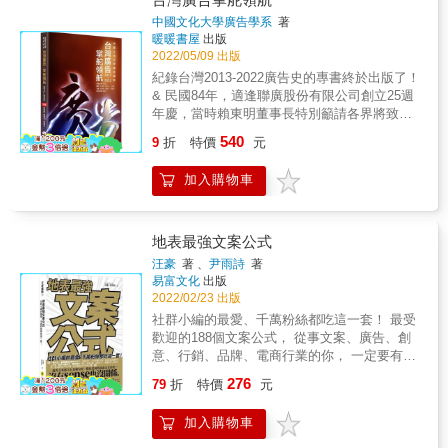
&ecirc;找出只有自己能寫的內容，了解無法傳
運用這6個小技巧 例如：加入高潮與低潮、設
銷4P中最關鍵的知識理論與核心
中國文化大學廣告學系
著
達訊息的三大通病 &ecirc;建立自己的說法，寫
定對立立場、在細部表現用點巧思
&mdash;&mdash;廣告學 現代人每天幾乎都會
暖暖書屋
出版
出容易讓人理解的話 &ecirc;將日常瑣事化為內
&hellip;&hellip; ‧第一次提案就成功，有4個說故
接觸到各種媒體廣告宣傳，如：電視廣告、臉
2022/05/09 出版
容，掌握五大長期受信賴的網路寫作原則 & R
事的祕訣 例如：如何解決對方的問題、如何呈
書廣告、網路廣告、公車廣告、捷運廣告、報
紀錄台灣2013-2022廣告史的專書終於出版了！
行銷、公關專業人員 R自營業者、創業家、商
現解決的流程&hellip;&hellip; & 【本書特色】 ‧
紙雜誌廣告、廣播廣告，到各大超市、賣場，
& 民國84年，適逢聯廣股份有限公司創立25週
店店主、社群網路品牌經營者& 必備!! & 專文
提供說故事的9大原則與3種應用訣竅。 ‧詳細說
也會看到各式各樣的宣傳廣告招牌及折扣訊息
年慶，當時賴東明董事長特別籲請各界將致贈
推薦 鄭緯筌 「Vista寫作陪伴計畫」主理人 好
明建構故事前的準備事項和程序。 ‧各章都搭配
吊牌。廣告宣傳與我們的生活緊密相連，對一
花籃祝賀的經費，改以現金轉贈中國文化大學
評推薦 Elton 文字力學院創辦人｜愛瑞克 《內
圖解、案例及練習題，10分鐘就能學會。 & ＊
540
個公司的企業形象或產品的品牌知名度塑造，
9
折
特價
元
廣告學系，以作為發展廣告教育之基金。 & 獲
在原力》作者、TMBA共同創辦人──按姓氏筆
原書名為《一小時學會TED故事文案力》 & &
扮演了非常重要的角色。 本書內容涵蓋廣告產
得這份來自廣告業界的盛情與美意，中國文化
劃序 &
(一小時學會TED的回話藝術) & 這年頭，你不
業的各種知識，包含五大傳統媒體、數位媒
加入購物車
大學廣告學系幾經研究之後，深知見證廣告發
可以埋頭工作，也不需要口若懸河， 而是在被
體、廣告創意與製作、市調、廣告公司經營、
展、傳承廣告專業之意義重大，也體認廣告發
問到、逼上台的時候，能說出一朵花來！ &
媒體企劃與媒體購買提案等，搭配豐富實務案
展軌跡是廣告教育與研究的寶貴資料，因而成
◎0TED的演講者，如何練就一身說話的本事？
例，完整掌握廣告奧義。 &
立蒐錄廣告史料的台灣廣告史研究中心。因
地表最強文案公式
無論是人際交往、思想論述或職場溝通，都要
此，每年由中國文化大學廣告系系主任與廣告
透過「說話」。在開口說的同時，必須同步訓
汪豪
著 、
尹雨詩
著
系教授，帶領歷屆畢業班學生組成台灣廣告史
練思考與情緒感應，才能說得打動人心、言之
易富文化
出版
研究小組，以記錄廣告業傑出從業人員的寶貴
有物。真誠的言詞、富有同理心的話語，可以
2022/02/23 出版
經驗為出發，希望為廣告產業與學術研究貢獻
讓我們待人處事更加圓融，人際關係也會更順
社群小編的最愛、千萬粉絲都吃這一套！ 最受
心力。 & 台灣廣告史研究中心每年邀請廣告業
暢。能夠確切說明事理、明確表達想法，顯示
歡迎的188個文案公式， 從事文案、廣告、創
界薦舉，選出三位受業界推崇的傑出廣告人，
你的思考清晰、邏輯清楚。游刃有餘的說話態
意、行銷、品牌、電商行業的你， 一定要有的
深入專訪後撰寫研究報告刊載於《中國廣告學
度更能顯出自信，贏得信賴，提升職場競爭
工具書。 & 優秀的文案，都含有某種句型， 與
276
刊》，並於各屆畢業展（每年三月期間）舉辦
79
折
特價
元
力。 可惜在許多人的觀念裡，認為口才是天生
其嘔心瀝血，創作出無法引起共鳴的文案， 不
｢向傑出廣告先進致敬｣活動，透過學術公信表
才能，「口拙」是自己沒有說話的天賦，強求
如從善如流、靈活套用吧！ & ■ 一個句型，數
揚廣告人的傑出表現，不僅表達學術研究的敬
加入購物車
不來，後天訓練也沒有用，只有「認命」一
萬種說故事的方式！ 188種句型、1,200句廣告
意，同時啟發學生的感恩與見賢思齊之心。 &
途！另一方面，在東方人傳統的思維中，認為
文案，帶你走進消費者的心坎裡。 沒有sense