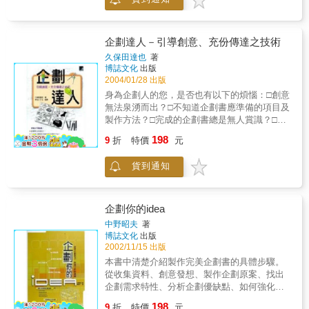
提案的採用率。此外並有多種範例格式，使您
得以模擬、學習，進而創造擁有個人風格的企
劃案！Chapter1在講求效率的商場上，企劃提
案書若不能在限期內完成，再怎麼完美也是毫
企劃達人－引導創意、充份傳達之技術
無意義。如何快速製作又使提案通過才是我們
久保田達也
著
所追求的目的！Chapter2如何才能在90分鐘內
博誌文化
出版
完成一份採用率高的企劃提案？本章節分成
2004/01/28 出版
「標題」「背景」「目的」等部分，實際介紹
身為企劃人的您，是否也有以下的煩惱：□創意
如何在90分鐘內完成的完整觀念與技巧。
無法泉湧而出？□不知道企劃書應準備的項目及
Chapter3 本章分析簡報會議應注意的事項：掌
製作方法？□完成的企劃書總是無人賞識？□企
握簡報對象、選擇簡報地點....。使您絕不浪費
劃的執行結果總是和自己的提案有落差？別擔
198
精心製作的企劃提案書。Chapter4其實各產業
9
折
特價
元
心！ 本書將傳授你從日常生活中產生好企劃的
也有各自所偏好的企劃書形式喔！本章將針對
創意訣竅和製作優秀企劃書的技術。本書由一
廣告業界、製造商、出版產業等等，實際以範
貨到通知
年有百場企劃講座的企劃大師久保田達也所
例介紹適合各產業的提案格式。Chapter5本章
著。除了豐富詳細的企劃書製作方法，更重要
依據管理職、業務、現場負責人關係者類型說
的是，對於創意的構思以及整體的企劃形成都
明應對方法，讓您輕鬆贏得對方的心！此外，
有鉅細靡遺的講解。並介紹21世紀型的簡報方
企劃你的idea
也針對各位讀者的類型，介紹適合的企劃提案
法，使您擁有完整的企劃概念。 創意篇只要時
中野昭夫
著
形式。Chapter6快速完成企劃提案後，若再加
時注意身邊的事物，創意隨手可得。本篇將教
博誌文化
出版
上一點文字、圖解上的修飾，將更提高其採用
你如何從日常生活中攫取創意，另外還有書寫
2002/11/15 出版
率！關於這個部分，如文字的標記、圖形的基
創意日記的訣竅喔！ 企劃形成篇空有一堆好點
本書中清楚介紹製作完美企劃書的具體步驟。
本代表意義，本章都為您詳細解說。附錄除了
子，怎麼讓它成形卻是個大問題。本篇分成
從收集資料、創意發想、製作企劃原案、找出
介紹立即就可使用的提案書範例，還教您如何
「自己的企劃」與「承包的企劃」兩個方向，
企劃需求特性、分析企劃優缺點、如何強化原
選擇軟硬體設備來建構您的企劃機制！使您在
依據類型的特質來說明企劃的流程。 企劃書製
案以獲得認同...等內容豐富詳盡。另外，『圖
製作企劃案上更加得心應手！
198
作篇自己好不容易完成的企劃書，卻總是無人
9
折
特價
元