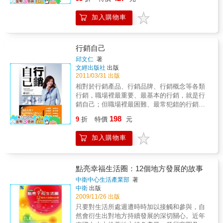
科書。最具困難度的企劃案首推行銷企劃案，
行銷企劃基礎知識入門篇；第2 篇的營運企劃
源、研發、財務等管理元素結合。這本書完整
本書以步驟化的企劃案撰寫方式引導讀者，在
實戰篇（28 個案例）；第3 篇的促銷企劃實戰
的讓您重新認識行銷。
加入購物車
章節後提出問題供讀者發想，並於書後附上常
篇（15 個案例）；第4 篇的全文實務案例篇（8
用的公關企劃書，透過實務界的範例拉進學術
個案例）等。這些內容，包括了基礎企劃架
與實務的距離。
構、企劃大綱、企劃項目、企劃內容、企劃分
析，以及行銷學的基本知識內涵等。對一個行
行銷自己
銷企劃人員的基本訓練而言，如果能夠完整的
邱文仁
著
閱讀完本書，並且有效吸收的話，我認為行銷
文經出版社
出版
企劃基礎功力已然具備了。剩下的則是要看每
2011/03/31 出版
一個人處在什麼樣的行業、什麼樣的公司及什
相對於行銷產品、行銷品牌、行銷概念等各類
麼樣的組織體，而有所不同了。本書只能做到
行銷，職場裡最重要、最基本的行銷，就是行
帶領讀者們進入行銷企劃的一個基本門檻，至
銷自己；但職場裡最困難、最常犯錯的行銷，
於進入之後，隔行如隔山，每一個行業、每一
也是行銷自己。作者是華人圈裡知名的行銷人
198
家公司及每一個競爭環境，都有他們不同的特
9
折
特價
元
及職場專家，融合學術專業與多年的教育訓練
性及狀況，沒有一套固定的模式，可以完全的
資歷，透過書中的四個單元，從自己如何在失
套用上去。他們都需要彈性因應、動機改變、
加入購物車
業的低潮中行銷自己，挑戰自己過去所不能
思索應對、創新突圍，以及在不斷實踐與嘗試
的：如學習外語、看懂財務報表等，重新建立
中，發覺出新的行銷策略及行銷企劃戰鬥力。
人際關係，找出自己的亮點，每篇文章裡都有
因此，希望各位讀者一定要融會貫通，要舉一
生動簡淺的故事與範例，把行銷自己內化在生
點亮幸福生活圈：12個地方發展的故事
反三，要勇於面對每天不同的行銷環境變化，
活中無所不在的言行舉止裡。本書除了作者以
中衛中心生活產業部
著
要有前瞻及洞見能力，看到未來的改變及機會
自己職場的經驗，現身說法怎樣從無預警失業
中衛
出版
點在哪裡，然後力求創新與變化，必然可以成
的窘境裡走出之外，也介紹了各種在職場裡的
2009/11/26 出版
為行銷致勝的常勝軍。感恩、感謝、祝福與勉
潛規則，讓自己能更順利的將自己行銷出去，
只要對生活所處週遭時時加以接觸和參與，自
語本書得以順利出版，衷心感謝我的家人、我
是一本內容簡明、案例豐富，適用於職場與生
然會衍生出對地方持續發展的深切關心。近年
的長官、我的同事、我的學生們，以及五南圖
活的實用書。＊超人氣部落客工頭堅、名主持