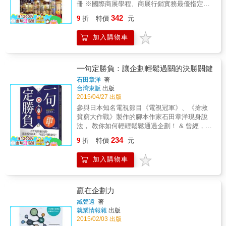
冊 ※國際商展學程、商展行銷實務最優指定教
問題的答案，但賣場中的商品和推廣促銷，是
材 & 出國拚經濟，得有體力與腦力！ 體力靠自
342
否真的回應了顧客在購物時的心理？答案很出
9
折
特價
元
己，腦力我們訓練你。 到中國參展，唯有「眼
人意料，我們對這問題的看法完全陷入了商品
見為憑」，才能真正安心！ 因為&rdquo;They
提供方的「思維定式」，很多時候都沒有注意
加入購物車
always say ok, but never promise.&rdquo; 到
到真實的情況。 例如，在賣場購物時，你有沒
巴西參展，你需要有極大的耐性！ 因為
有過這樣的想法？「顧客是想著要購買的品
&rdquo;They always say yes, but never say
牌，來購物的」或是「顧客是根據價格決定要
when.&rdquo; 美國人好興訴訟、歐洲人要求品
一句定勝負：讓企劃輕鬆過關的決勝關鍵
購買的商品的」。 而事實上，無論是想著品牌
質、 日本人嚴守交易原則、中東人不愛與賣方
石田章洋
著
來購物的顧客，或是由於更為便宜的價格而購
直接接洽， 各國民情大不同，這時你需要用
台灣東販
出版
買，這樣的動機都是非常少的。 「大多數的顧
「對的方法」！ 你認為極具冠軍相的產品，在
2015/04/27 出版
客並不是先決定了品牌再來購物的，也不是在
展場有可能乏人問津， 反之，不被看好或拿來
參與日本知名電視節目《電視冠軍》、《搶救
賣場中根據價格決定買什麼。」這才是事實。
充數的產品，卻大爆冷門！ 這時你需要知道如
貧窮大作戰》製作的腳本作家石田章洋現身說
但這個事實並沒有被充分認識到，它一直被思
何挑選「對的產品」。 好的攤位就像好的風
法， 教你如何輕輕鬆鬆通過企劃！ & 曾經，他
維定式束縛著。 透過顧客在商場內的購物籃分
水，走道左邊好還是右邊優？ 選對攤位，人潮
一個企劃都沒通過 壓力大到半途落跑，沒有參
析，發現了賣場中購物籃的重要性，發現了商
234
與錢潮會一起來卡位。 & 本書從展前規劃、攤
9
折
特價
元
加企劃會議而被封殺 直到那一天
品在賣場中的相互關係，而商品之間的相互關
位選擇、參展人員的遴選、展品運輸及裝箱、
&hellip;&hellip; 戲劇性的變化， 讓他再也沒有
係影響了客戶手中的購物籃，也就影響了商店
展場佈置、展中服務、談判技巧、展後分析及
加入購物車
一個企劃不通過！ 從此平步青雲，不斷製作出
的命運，從此管理重點不再是單個商品，而是
後續工作等，作者將多年來的參展經驗化為專
無數個日本老牌綜藝節目， 節目還獲得美國
整個購物籃。 瞭解顧客真實的聲音，可以使顧
業知識，讓好的經驗延續！
CNN介紹、獲獎無數！ 成為日本炙手可熱的腳
客對於商品的真正欲求(wants)變得更加清晰，
本作家 & 這樣的人不是天才，也不是光靠努力
發現商品的真正優勢，從而將這些資訊運用到
贏在企劃力
更不是天降奇蹟 而是他抓住了讓企劃通過的關
商品開發和口口相傳的促銷中。 本書以食品類
臧聲遠
著
鍵 那就是&hellip;&hellip; 以一句定勝負！ & 企
為例，觀察從顧客來到賣場到將商品放人購物
就業情報雜
出版
劃寫得好，一句話就足夠；企劃不好，寫得再
車這一過程從而得出的動機，但如果商品類別
2015/02/03 出版
多也沒用！ & 一句話有多神奇！ 石田章洋親身