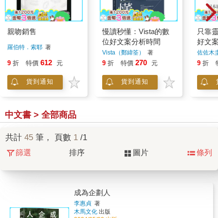
親吻銷售
慢讀秒懂：Vista的數
只靠
位好文案分析時間
好文
羅伯特．索耶
著
教你
Vista（鄭緯筌）
著
佐佐木
寫出
612
270
9
折
特價
元
9
折
特價
元
9
折
案
貨到通知
貨到通知
中文書 > 全部商品
共計
45
筆， 頁數
1
/1
篩選
排序
圖片
條列
成為企劃人
李惠貞
著
木馬文化
出版