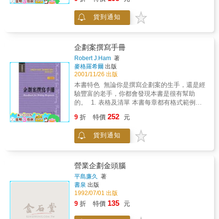
解』+『表單』幫助您一次徹底瞭解企劃、提昇
賞識？本篇將介紹根本的解決法，從書面企劃
企劃力，製作出完整的企劃書，往自我實現的
書、網頁企劃書到PowerPoint企劃書，豐富易
貨到通知
道路邁進！
懂的圖解，讓你輕鬆上手企劃成型。 簡報篇實
現理想才是我們製作企劃的最終目的。本篇要
告訴你基本的簡報方法，以及21世紀的新式簡
企劃案撰寫手冊
報技巧，讓你順利說服委託者，執行你精心設
Robert J.Ham
著
計的企劃。
麥格羅希爾
出版
2001/11/26 出版
本書特色 無論你是撰寫企劃案的生手，還是經
驗豐富的老手，你都會發現本書是很有幫助
的。 1. 表格及清單 本書每章都有格式範例、
清單及問題，刺激你思考，並幫你開發為自己
252
9
折
特價
元
公司量身訂做的表格。 2. 企劃案格式的範例
整本書當中，你會看到拒絕信、說明信、企劃
貨到通知
案的目錄、封面、執行摘要、履歷檔案及企劃
案本身的格式範例。 3. 圖表及圖例的範例 第
七章提供清楚的範例，說明各式圖表有何不
同，以及何時為使用的適當時機。 4. 重點摘要
營業企劃金頭腦
整本書中，我們都提供重點摘要，使你有快捷
平島廉久
著
的參考明細可利用。
書泉
出版
1992/07/01 出版
135
9
折
特價
元