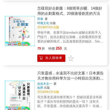
明」的圖解技巧，具備以精確圖解來說明的能
不方便攜帶，什麼樣的乳酸菌食品能隨時隨地
《數位時代》雜誌主編；他耕耘並教授文案培
力，讓人不再苦於溝通，是一本適用於所有人
享用？ 三角形筆記教你思考： 1. 做什麼？ 想
訓多年，這是一部從「基本問題」出發，了解
怎樣寫好企劃案：8個簡單步驟、14個好
的圖解教科書。 【內文試閱】 如果你總是為了
吃就能吃的乳酸菌食品，而且是大家都喜愛的
文案工作如何開始的入門著作，帶你學會如何
用的企劃案格式、20個激發創意的方法
提升文章內容品質而苦戰，不妨試著改變一下
巧克力。 2. 為了誰？ 鎖定胃腸不佳的人，因為
「慢讀」那些傑出數位商業文案的內在設計，
方向吧。 多花一點時間在製作圖示上，你會發
郭泰
著
能調整腸道的酵素食品將蔚為風潮。 3. 成本多
邁向「秒懂」自家產品的文案應從何切入構
時報文化
出版
現，不用太費工夫就能大幅提高對方的理解
少？ 價位稍高，但想吃好食物、希望腸道功能
思！ 在這個行動商業的時代，「內容力」已然
2018/07/03 出版
度。 但是，如果你缺乏呈現圖示的概念，或是
變好的人，不會太在意價格。 結果：開發出
成為每個人必備的超能力。 不只是負責營運
用錯方法，原本想要製作「清楚好懂的資
學校不教、前輩不說&mdash;破解企劃新手入
「SWEETS DAYS乳酸菌巧克力」，上市半年
Facebook、Instagram等社群媒體的編輯，必
料」，就會弄巧成拙，變成「難懂的資料」。
門技巧，提供企劃定位策略，企劃案撰寫所需
就創下20億日圓的業績。 ▲好幾個提案卡關怎
須懂得為各種影音圖文等內容包裝或進行策
使用圖示的方式如果不對，反而會誤導對方，
要的步驟與格式，以及激發創意的秘訣，Step
麼辦？運用「配對法」延伸構想！ 已準備好幾
展，或是從事行銷宣傳的朋友，也要有撰寫商
增加不必要的混淆。 我認為，目前有意識到這
by Step 打造最精實的企劃力。 ．打造基本
個提案，卻被客戶打槍，怎麼辦？ 可以從客戶
品文案和新聞稿的能力；其實，大家都必須有
253
79
折
特價
元
件事的商務人士，仍然十分稀少。 從上櫃公司
功，企劃關鍵知識全都通！ ．8個簡單步驟：
說的幾個爛點子開始，整理混搭，也許會出現
創作、編輯或策展的能力，學習好好地跟內容
舉辦的顧客研討會，到中小企業經營者的演講
界定問題、蒐集現成資料、市場調查、把資料
最棒的第一名創意！ 【案例】健康照護APP ╳
做朋友。 然而，串連這一切的最終呈現與挑戰
加入購物車
簡報、政府機關的公開資訊等資料，我都有看
整理成情報、產生創意、選擇可行的方案、寫
4種家事代勞服務 &rarr; 配對聯想出的點子 1.
──如何寫出一份好文案？即是這本書與作者將
過，如果光看其中的圖示，仍有95% 以上是
成企劃案、實施與檢討，學會寫企劃案好容
想利用專家技巧把家裡變乾淨 &rarr;專家一對
回答的問題。 從頭說起的第一部文案課本： 解
「重症狀態」。 我看過的資料大部分都是自我
易。 ．14個好用的企劃案格式：一般企劃案、
一的運動指導APP 2. 想讓自己輕鬆一點&rarr;
決不會寫、不敢寫、不想寫的行銷文案排斥
風格強烈，「只有自己看得懂」的類型。 這就
行銷企劃案、新產品開發企劃案、廣告企劃
只靠靈感，永遠寫不出好文案！日本廣告
不會腰痛的打掃技巧指導APP 3. 想送禮物給太
症。 想要寫好文案，其實並沒有想像中的困
是我要在此介紹的「髒圖」。 會做出這種髒
案、零售店廣告企劃案、銷售促進企劃案、網
天才教你用科學方法一小時寫出完美勸敗
太 &rarr;能將瘦身菜單當作禮物的APP 4. 希
難。 現以「內容駭客」為個人品牌，教授過多
圖，通常都是強迫推銷「只有自己看得懂的圖
路商店企劃案、員工訓練企劃案、推銷員訓練
望住家可以長久使用&rarr;介紹健康長壽的保健
種文案及行銷相關課程的本書作書Vista（鄭緯
的絕妙文案
佐佐木圭一
著
解」給對方的緣故。 其實這是聰明人很容易陷
企劃案、公共關係企劃案、年度經營企劃案、
方法APP 本書特色 ‧3套筆記術，從開發靈感到
筌）；是臺灣科技網商圈內的著名知識傳播
如果
出版
入的盲點。 他們覺得既然自己可以理解，那其
企業長期經營策略企劃案、房地產投資可行性
完成企劃全部包辦。 ‧獨家公開！企劃高手提供
者、也曾為許多趨勢書籍應邀為機構讀者導讀
2018/04/19 出版
他人一定也可以理解。 他們認為：「這麼簡單
企劃案、社團活動企劃案，新人也能快速上
100個創意題材。
與討論，在他首部個人專著中，將直接切入
寫文案老是讓你痛苦萬分？ 想破頭還是沒有新
的圖，你應該也看得懂吧？」 實際上，對方可
手。 ．20個激發創意的方法：天天動腦、恢復
「內容力」時代的真正核心──文案撰寫
點子？還在等待剎那間的靈光一現？ 沒有天
能是好不容易才終於弄懂了，或是需要花點時
想像力、角色扮演法、相似類推法、逆思考
（copywriting）的生死關鍵與基本功夫。 作者
賦、不靠靈感，你也能成為文案高手！ 坎城國
間理解，也有可能是完全搞不懂。 但是，問題
法、化繁為簡法、改變觀點法、聯想法、焦點
將從五項最基本的文案寫作路徑開始，帶領讀