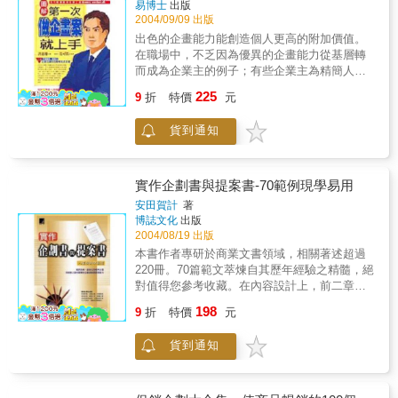
易博士
出版
性。（4）國際觀特色──但只有本土觀也不
2004/09/09 出版
夠，必須兼具學習國外知名大企業人家的行銷
出色的企畫能力能創造個人更高的附加價值。
作法及行銷策略，才能與世界接軌。（5）工具
在職場中，不乏因為優異的企畫能力從基層轉
書特色──本書有一些如何撰寫企劃報告、檢討
而成為企業主的例子；有些企業主為精簡人
報告、營運報告或促銷活動案設計等，具有參
事，甚至只留下可以做企畫的人才做為核心，
225
考使用之工具書特色。三、本書培養出六大行
9
折
特價
元
其他一律委外；或者，憑藉企畫本領打造個人
銷能力培養出本書讀者們的六大行銷能力：
品牌將自己成功行銷海內外......擁有企畫能力
（1）如何分析、評估、思考、形塑及規劃出一
貨到通知
已經是每個工作者不可或缺的工作技能，不僅
個正確與有效的行銷策略之能力。（2）如何以
能替公司解決問題，贏得老闆讚賞，也是邁向
邏輯性、全方位觀、完整面向的迅速圖示出行
職場高峰的必要踏板。《第一次做企畫案就上
銷架構化之能力。（3）如何增強及提升對各種
手》共分為八篇，從釐清企畫背景、蒐集資
實作企劃書與提案書-70範例現學易用
行銷作法之能力，知道有效的解決行銷問題，
料、問題分析、解決方案、擬定企畫內容與製
安田賀計
著
達成行銷目標。這有賴行銷作法及行銷Ｋｎｏ
作、提案技巧到最後的執行都有精闢詳盡的說
博誌文化
出版
ｗ－Ｈｏｗ。（4）如何知道下手寫一個上級交
明。閱讀本書不需要商學院或管理學院的背
2004/08/19 出版
辦的行銷報告案之能力。這可能是一個分析
景，為了照顧非相關背景的新手，本書內容深
本書作者專研於商業文書領域，相關著述超過
案、檢討報告案、未來精進改善案、營運企劃
入淺出，不賣弄專有名詞，搞昏讀者的腦袋，
220冊。70篇範文萃煉自其歷年經驗之精髓，絕
案或販促活動案等。（5）如何有效洞察行銷商
加上圖解說明馬上即可領會，參照本書，你也
對值得您參考收藏。在內容設計上，前二章以
機之能力。老闆最需要的行銷人員不只是原有
可以製做出令人讚賞的企畫案。
提升企劃與提案能力為著眼點，介紹其構思方
的業務活動，而是新的商機在那裡。（6）如何
198
9
折
特價
元
法，以及文書的內容架構與整理製作；後五章
歸納出每一件行銷舉措的行銷關鍵成功因素
則為實際的範例文章，並特別提示企劃提案的
（K.S.F）之能力。（7）最後，總結出為希望
貨到通知
目的動機與內容檢核重點。
一定要培養出每一位讀者朋友們的整體行銷企
劃力、行銷策略力、及行銷思考力。這就是您
們的『行銷企劃競爭力』。六大行銷企劃競爭