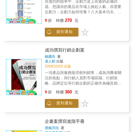
在激烈的競爭中，企劃力是上班族的必備武
器。想讓你的產品在市場上掀起人氣，你需要
企劃力；企劃力如何培養？八大基本功夫、八
個說故事行銷經典案例、八個活動企劃全紀
270
9
折
特價
元
錄，還有十二名企劃達人，讓你聰明學會企劃
力！
貨到通知
成功撰寫行銷企劃案
戴國良
著
達人館
出版
2006/10/20 出版
一項產品與服務能否順利銷售，成為消費者關
注的焦點，與行銷人員對市場區隔、行銷策
略、品牌定位等行銷企劃的正確作為極其相
關。正因行銷企劃案的撰寫是企劃人士不可或
360
9
折
特價
元
缺的專業知能，為使從事此一領域者能掌握行
銷企劃的技巧、撰寫要領與實務Know-How，本
貨到通知
書廣納各企業企劃案例，成為企劃人員進行行
銷實戰的最佳幕僚。 本書特色： 「產品力」+
「營運組織力」+「行銷企劃力」=?金三角陣容
三者合而為一，公司必能創造良好業績與獲
企畫案撰寫進階手冊
利，產品才能成為市場領導品牌。 一項產品
唐戴貝拉
著
與服務能否順利銷售，成為消費者關注的焦