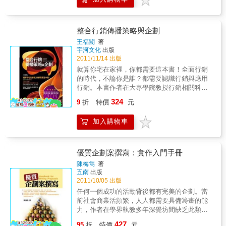
功，P&G 的SKII品牌，成功擠身國際高價位市
場20年。這些成功案例的背後，都需要成功的
行銷企劃案。致勝的軟技巧該如何培養？本書
第三版提供最新51則營運企劃、行銷實戰及實
整合行銷傳播策略與企劃
務案例，為您注入最實用的企劃DNA！本書特
王福闓
著
色就是要讓您現學現用一項產品與服務能否順
宇河文化
出版
利銷售，成為消費者關注的焦點，與行銷人員
2011/11/14 出版
對市場區隔、行銷策略、品牌定位等行銷企劃
就算你宅在家裡，你都需要這本書！全面行銷
的正確作為極其相關。正因行銷企劃案的撰
的時代，不論你是誰？都需要認識行銷與應用
寫，是企劃人士不可或缺的專業知能，為使從
行銷。本書作者在大專學院教授行銷相關科目
事此一領域者能掌握行銷企劃的技巧、撰寫要
多年，結合其豐富的行銷顧問經驗，以成熟的
324
領與實務Know-How，本書廣納各企業企劃案
9
折
特價
元
架構、精煉的文字、實用的角度、系統的介
例，成為企劃人員進行行銷實戰的最佳幕僚。
紹，並融合行銷與傳播的相乘效果，帶領讀者
就是要讓您現學現用。序言「行銷企劃」工作
加入購物車
深入淺出全盤性的了解行銷與傳播的精髓。現
是消費品公司或服務業公司重要的一個部門，
在的行銷已經從早期的產品導向思考，生產者
並且與公司的營業部門相輔相成。基本上來
和行銷者掌握所有主導權力，到通路導向思
說，公司如果有優質的「產品力」，再搭配強
考，通路得可以蒐集並掌握更多消費者實際市
優質企劃案撰寫：實作入門手冊
而有力的「行銷企劃力」及「營運組織力」，
場行為的資料，成為市場中的關鍵影響者。因
陳梅雋
著
三合一成為黃金三角陣容，公司必然可以創造
為網際網路、資訊科技的發達，現在的消費者
五南
出版
出良好的業績與獲利，而成為市場第一品牌或
導向思考，使得消費者掌握市場的知識與決定
2011/10/05 出版
領導品牌。在第三版修正版中，加強了第1 篇
權。商品與通路的行銷人員必須共享消費者資
任何一個成功的活動背後都有完美的企劃。當
行銷企劃基礎知識入門篇內容及第4 篇全文實
訊，才能滿足消費者的需求。整合行銷發展至
前社會商業活頻繁，人人都需要具備籌畫的能
務案例內容篇，使本書益臻完美與實用。相信
今，已有數十年的進展與變化，從傳統行銷的
力，作者在學界執教多年深覺坊間缺乏此類書
本書是國內最佳的一本行銷企劃工具書。本書
行銷觀點是為了解決特定問題的思考方式，到
籍，因而期望能完成一本兼具實務與理論的教
的意涵本書含括了四篇的內容，包括第1 篇的
427
從管理的面向出發，包含生產、銷售、人力資
95
折
特價
元