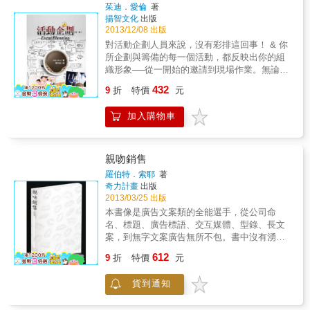
因為你選了一個「太難收尾的主題」。 以上這
茱迪．愛倫
著
些問題，小論文都能幫你解決，因為它的特點
揚智文化
出版
在於，面對任何「問題」，都能提出對應的
2013/12/08 出版
「解決方案」。而小論文是甚麼呢？ 1、小論
對活動企劃人員來說，沒有彩排這回事！ & 你
文的主張：必定有「正確答案」 想要掌握小論
所企劃與籌備的每一個活動，都反映出你的組
文的寫作技術，最重要的是「正確理解」題目
織形象──從一開始的邀請到現場作業。無論是
的破題能力，以及從有限資料中「找出解決方
策劃產品發表會、研討會、銷售會議、獎勵活
432
案」的思考能力。只要能巧妙掌握出題者心目
9
折
特價
元
動或募款晚會，切記，真正使人難忘的活動，
中的「正確答案」，就能過關。因此作者教
其魔法就藏在細節裡，但魔鬼也是一樣。無論
你： ‧「正確解題，提出建議」，讓每篇文章都
加入購物車
你的活動是50人或2,000人，也不論預算只有數
有「正確答案」。 ‧「意見」就是「向他人提出
千美元或高達好幾十萬，它都必須是完美的。
建議」，讓他人表達「贊成╱反對」。 ‧解決問
經過充分修訂與更新的《活動企劃》第二版，
題的關鍵在於：提出問題點。 ‧破解四種問題，
將為你在策劃與執行特別活動時，提供一紙別
親吻銷售
找出重點。 ‧舉出實例、拿出辦法，別只是空口
具特色的藍圖，而且不會出現任何突發狀況與
羅伯特．索耶
著
說出「贊成／反對」 ‧看到問題背後的問題，就
支出。 這本獨一無二的書中包含許多關於下列
奇力計畫
出版
不會答非所問 2、小論文的內容：就是「好讀
事項的實用建議： ．選擇最佳地點 ．編製及管
2013/03/25 出版
易懂」 「所以，你想說的是？」文章讓人看不
理預算，內附成本計算表格範例 ．時程安排、
本書像是廣告文案類的全能選手，從公司命
懂，只因表達出問題。光做選擇題，無法提升
人員配置，以及與相關專家之合作 ．餐飲供
名、標題、廣告標語、交互媒體、型錄、長文
語言能力，趕快學會正確的「表達方式」吧。
應、室內佈置、表演節目及主題之協調工作 &
案，到無字文案廣告無所不包。書中沒有湧現
讓文章好讀易懂的方法包括： ‧活用第一段的各
儘管近年來業界有許多變遷，但這仍是一本全
諸如“文案應該這樣寫”或“不應該那樣寫”之類的
種功能，成為你的寫作百寶箱。 ‧一句話寫下段
612
方位的指南，而且第二版中還包括下列特色：
9
折
特價
元
規則，而是讓讀者通過溝通、討論、研讀案例
落大意，三句話完成小論文。 ‧「具體」是指：
．911事件後的維安規劃變革 ．科技創新及其
後學會拿捏文案撰寫背後的各種動態變化，再
「誰、做什麼、怎麼做」。 ‧使用肯定句，明確
如何提升（或毀滅）一場活動 ．如何籌辦一場
貨到通知
坐下來撰寫自己的文案。本書特色就某種程度
表達意見。 ‧「使用前／使用後」說明變化的幅
氛圍友善的活動 ．活動優劣的全版範例與個案
而言，好文案並不遜色於令人神魂顛倒的情
度。 ‧解釋說明有三種：換句話說、彙整摘要、
研究 凡是你不瞭解或是不懂得詢問的事項，都