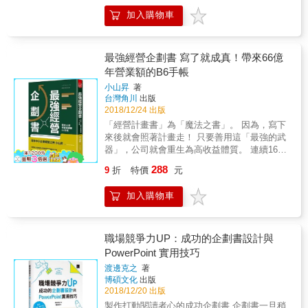
書重點提示＋4大企劃書表格！ 方便攜帶，隨
都能看得懂的企劃入門書，讓你馬上現學現
加入購物車
時隨地落實你的創意！ & 所有工作都需要企
賣，成功提案！ ★一學就上手的企劃六大基本
劃。 企劃更是解決問題，制定對策不可或缺的
功 1.溝通協調：確切掌握溝通的內容、順著邏
能力。 & 除了各個職場，發表會、架設網站、
輯去思考，並且簡潔易懂地表達自己的想法，
旅遊&hellip;&hellip;等，樣樣都需要企劃。本書
最強經營企劃書 寫了就成真！帶來66億
才能使工作順利進行。 2.發掘主題：在時代迅
將透過以下特點，幫助你從零至一百，徹底掌
年營業額的B6手帳
速變遷的大環境之下，提案者如何因應隨時變
握企劃能力。 利用6Ｗ2Ｈ&rarr;讓企劃過關速
化的趨勢與困境，為自己的企劃案尋求最大的
小山昇
著
度快、重點抓得狠、運籌帷幄不失準。 善用各
價值。 3.收集資訊：即使在資源有限的情況
台灣角川
出版
式圖解&rarr;掌握整體樣貌，清楚呈現複雜的商
下，依然能夠蒐集眾多資訊，讓企劃書的「可
2018/12/24 出版
業情況。 企劃思維養成&rarr;從日常生活中訓練
執行性」更為提高、更有可能化為實際。 4.創
「經營計畫書」為「魔法之書」。 因為，寫下
企劃能力。 4大企劃書案例重點提示&rarr;
意發想：只有打破潛意識裡的的刻板印象、突
來後就會照著計畫走！ 只要善用這「最強的武
破固有觀念，才能夠有源源不絕的創新點子。
器」，公司就會重生為高收益體質。 連續16年
5.製作文件：用企劃書讓人「一看就懂」，一
增加收益的武藏野股份有限公司，其「經營計
288
9
折
特價
元
眼就能明白主題內容與提案方向，讓對方能夠
畫書」擬定＆實施技巧毫無保留大公開。 「經
快速做出決定。 6.發表簡報：簡報的順序、字
營計畫」會改變一切！ 就任社長時公司只有7
加入購物車
體與版面設計，也與聽眾是否能夠清楚接收到
億日圓的營業額，現在則高達66億日圓！ 曾經
提案訊息密切相關。 無論身處哪個行業，撰寫
是隨時破產也不奇怪地「吊車尾公司，」初代
企劃書的能力，都會成為你最有力的武器！ 本
社員由高中畢業打工仔＆暴走族所組成
書特色 ◎以實際的企劃書範例做為經驗談，詳
&hellip;&hellip;社長小山昇引進「經營企劃書」
職場競爭力UP：成功的企劃書設計與
細統整出最實用的100條法則 ◎用最淺顯易懂
後，持續赤字的破爛公司，轉變為兩度榮獲
PowerPoint 實用技巧
的方式舉例說明，任何人都能夠看得懂的企劃
「日本經營品質獎」的優良企業。 「經營企劃
渡邊克之
著
入門書 ◎由淺入深階段式學習，循序漸進提升
書」究竟是什麼？ *「經營計畫書」
博碩文化
出版
自身能力，輕鬆閱讀毫無負擔 &
&hellip;&hellip;將方針、數字、行程整理成一本
2018/12/20 出版
記事本。當員工迷惘著「不知道該怎麼行動」
製作打動閱讀者心的成功企劃書 企劃書一旦稍