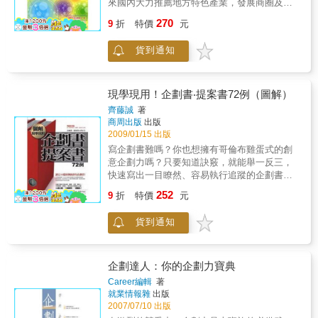
來國內大力推薦地方特色產業，發展商圈及是
書公司編輯小組們，由於她們的鼓勵、支持、
人何篤霖、名主持人吳淡如、活動王子呂如
反映出前述的趨勢，更是奠定地方經濟發展能
協助及加油，才使我在無數個嚴冬深夜中，戮
270
中、名主持人李大華、台灣知識庫行銷總監洪
9
折
特價
元
量。值此中衛中心創建二十周年之際，特地建
力完成撰寫。希望本書對廣大的青年學子及年
素莉、《美麗佳人》總編輯胡玲玲、名主持人
構地方經濟的商圈發展和地方特色產業的實際
輕白領上班族讀者朋友們，能帶給您們行銷工
高文音《華爾街美語》、營運總監梁懿?知名形
貨到通知
案例、推動作法和運用理論，加以彙整整理，
作上的有用參考及價值。最後，願以我生平最
象顧問陳麗卿、聯廣創意群總監黃守全、名主
期能持續深化地方經濟的發展，更作為中衛中
喜歡的座右銘，與各位讀者一起勉勵奮進：
持人鄭弘儀聯合推薦。＊沒有人罩？你該學會
心二十週年推動成人之美誌念之慶。
「長夜將盡，光明很快就到來」「最深刻的學
自己罩自己！職場裡危機重重，但懂得行銷自
現學現用！企劃書‧提案書72例（圖解）
習，來自最挫折的階段」「越過荊棘，看見生
己的上班族，一切危機都將變成轉機。＊人力
命另一種風光」「很多人都喜歡把磨練當成是
齊藤誠
著
資源界的行銷達人，也會面臨無預警失業。但
受苦，我卻把磨練，當成是上天給我的一種恩
商周出版
出版
只要你懂得經營「個人品牌知名度」，就能無
賜」「在機會點，堅持理想」「在變動的年代
2009/01/15 出版
懼職場裡的環境變動，將自己順利行銷出去＊
裡，堅持不變的真心相待」「反省自己，感謝
寫企劃書難嗎？你也想擁有哥倫布雞蛋式的創
每個四十歲的上班族，平均都會遇到三次轉換
別人」「對事以真，對人以誠，對上以敬，對
意企劃力嗎？只要知道訣竅，就能舉一反三，
工作與十次轉換職位。非自願的調動與被迫離
下以慈」「終身學習，必須是有目標、有計
快速寫出一目瞭然、容易執行追蹤的企劃書！
職，早已成了職場常態。每一個上班族也都該
畫、有毅力、有紀律的去執行」最後，再次祝
本書作者齊藤誠累積在廣告業界三十年撰寫各
有危機意識，要時時時刻刻不忘「行銷自
252
9
折
特價
元
福各位讀者朋友們，願您們都擁有一個平安、
種企劃書的實務經驗，完全傾囊相授，內容不
己」。＊作者擔任人力銀行行銷長十餘年，已
幸福、進步、成功、滿意、快樂、成長與健康
僅包括如何撰寫企劃書的基本功夫，並有最充
著有16本與求職相關的書籍，但她也無法避免
貨到通知
的美麗人生旅途。戴國良 敬上於台北
實的行銷策略與執行方案，提昇您的企劃書採
無預警失業。然而她利用轉換工作的「空窗
hope88@xuite.net
用率100％！先趨行業的行銷企劃、業務、公
期」，勤練外語及學會看懂財務報表，打開了
關、廣告人、行政管理、經理人、尋求金主的
不同的視野，也領悟了「潛規則」。＊本書內
創意人必備16個主題 72個實例一書囊括！
容通俗、實用，對讀者具有啟發性，已被網友
企劃達人：你的企劃力寶典
稱為「職場聖經」。
Career編輯
著
就業情報雜
出版
2007/07/10 出版