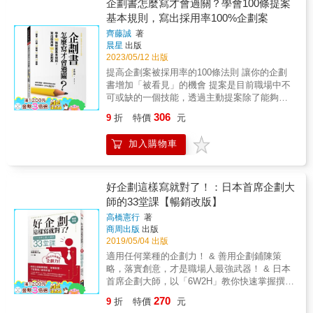
企劃案的8個簡單步驟，學會寫企劃案好簡單
企劃書怎麼寫才會過關？學會100條提案
✓14個好用的企劃案格式，就算新手也能快速
基本規則，寫出採用率100%企劃案
上手 ✓激發創意的20個方法，改變大腦思維模
齊藤誠
著
式，開發你的企劃腦 ✓善用企劃高手的5個腦
晨星
出版
袋，晉身全方位企劃高手 ✓10個企劃案實例，
2023/05/12 出版
不論企劃新手或老手，均可拿來模擬與參考 &
提高企劃案被採用率的100條法則 讓你的企劃
本書特色 & 1.從發想到完成，Step By Step，
書增加「被看見」的機會 提案是目前職場中不
只要善用本書，不用老師教，也能打穩寫企劃
可或缺的一個技能，透過主動提案除了能夠開
案的基本功。 & 2.14種吸睛企劃案格式，讓你
拓新的工作機會、開發新客戶，同時也是自我
應急時可以偷呷步，就算新手也能快速上手！
306
9
折
特價
元
訓練職場能力的重要方法之一。但是對從沒寫
幫你捉出各類型企劃案最需要的重點格式，實
過的人來說，往往是難以跨越的一大關卡。 企
際演練，現學現會，馬上得心應手。 & 3.企劃
加入購物車
劃書要被採用才有價值！但是，怎麼樣才能寫
力並非天生，20種鍛鍊腦力的具體方法，只要
出完整的企劃書？魔鬼客戶的要求好難達成，
一天學會一個技巧，掙脫腸思枯竭的窘境，讓
又該怎麼辦才好？本書教你如何培養撰寫企劃
你的企劃能力閃閃發亮。 & 強力推薦 & 企劃人
所需要的基礎能力，以及如何從身邊事物挖掘
好企劃這樣寫就對了！：日本首席企劃大
不是思考問題本質的人，而是使問題發生結果
更多點子，職場上最必要的技能全部通通收
師的33堂課【暢銷改版】
之人，他常常得利用到流轉在社會中的各種動
錄！開會、行銷、簡報、談判、說服
能。因此，好的企劃人常常是懂得社會的人，
高橋憲行
著
&hellip;&hellip;都適用，按照步驟做，就算從未
他是一個社會資源的動員者、社會情緒的回應
商周出版
出版
寫過企劃書，寫出的提案也一定可以被採用！
者、社會對話的設計者。&mdash;&mdash;企
2019/05/04 出版
本書除了最基本的企劃提問、寫作步驟、基本
劃專家詹宏志 &
適用任何業種的企劃力！ & 善用企劃鋪陳策
架構、撰寫技巧和格式範本之外，更結合了職
略，落實創意，才是職場人最強武器！ & 日本
場上的必備技能：收集資訊、創意發想和表達
首席企劃大師，以「6W2H」教你快速掌握撰寫
能力，從1000多份成功案例中彙歸納總結出100
企劃的基本功。 職場新鮮人、上班族皆能立刻
條必勝法則，用最淺顯清晰的方式舉例，一一
270
9
折
特價
元
學會擬訂企劃案及撰寫企劃書！ & 附4大企劃
指點提高企劃書採用機率的心法祕笈。任何人