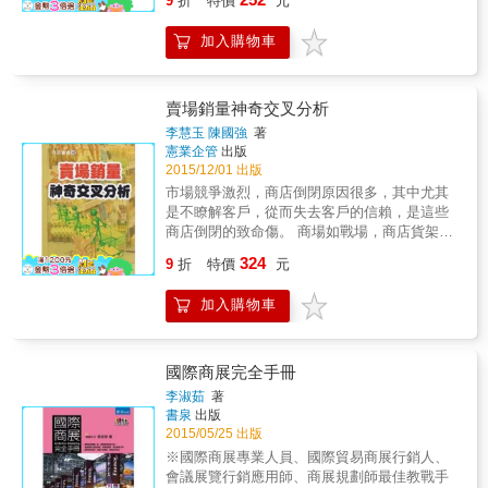
9
折
特價
元
者，最怕的事就是被打槍，開發出日本超療癒
明對方應該知道的事】 &bull;用「心的導引」
小物「無限氣泡紙」的創意點子王高橋晋平也
操控對方意識 除非所有人都很閒，否則除了企
加入購物車
不例外。他曾經是個有名的「簡報白癡」，連
劃摘要，最好還搭配簡報說明。掌握5個重點，
續3次在半年內連1個企劃都沒通過，更有甚
讓聽者大致理解你的意思，他才有可能深入閱
者，他的口才根本不佳，還被封為「失敗作大
讀。儘管不一定能通過決策，但至少取得「下
王」。直到有一次，他領悟了簡報通過的技
次」簡報的門票，有機會再修正、強化細節。
賣場銷量神奇交叉分析
巧，並使簡報通過之後，轉眼變成「超熱愛」
&bull;簡報沒有大學問，誠意就好 做簡報時千
李慧玉 陳國強
著
簡報者，而經他報告過的商品也大賣，之後簡
萬要看著對方，一味埋頭說明、急著想完成這
憲業企管
出版
報技巧也在他的創業之路發揮莫大功用。本書
件事，是無法產生交流的。回答問題時也別一
2015/12/01 出版
不但要來剖析他的簡報技巧，同時收錄一些應
直切換投影畫面，否則會讓聽眾感覺煩躁，只
市場競爭激烈，商店倒閉原因很多，其中尤其
用本書技巧的成功案例，更無私大公開他的
要像一般「對話」一樣做出回應就好。 &bull;
是不瞭解客戶，從而失去客戶的信賴，是這些
「無限氣泡紙」企劃提案簡報原稿，供讀者參
二選一的答案是A或非A 當你問：「這件事完成
商店倒閉的致命傷。 商場如戰場，商店貨架則
考應用。從此，「為什麼我說的內容跟他一
了嗎？」對方卻回：「幾乎快完成了。」這種
是商品展開廝殺的「戰場」。有的商品一帆風
324
樣，但他通過我卻被打槍？」、「為什麼大家
看似理所當然的中間答案，在商業世界裡，可
9
折
特價
元
順，成功地進入客戶手中的購物籃；而有的商
都不知道這個點子有多棒？」、「沒有前例可
是會被視為迴避風險。決策者認為你對自己沒
品在商店貨架上鬱鬱寡歡，始終與客戶手中的
循，又要被拒絕了啊！&hellip;&hellip;」這些問
有自信，就很難獲得他的信任。倒不如先簡短
加入購物車
購物籃無緣，最終落得被趕下貨架、掃地退貨
題以及困惑，將不會再找上你！ &
說明，再補充回答，展現你的誠意。
的淒慘結局。 發生在貨架上的戰爭，決定了商
品的命運，於是就有成功的商人、失敗的商
人，有人頭湧動、生意興隆的商店，也有了門
國際商展完全手冊
可羅雀、生意慘澹的商店。 本書就是專門針對
李淑茹
著
顧客所購買物品（也稱做購物籃）加以分析，
書泉
出版
瞭解商品為何暢銷？顧客為何購買？這是一本
2015/05/25 出版
關於商品購物籃分析的專業工具書。 怎樣做才
※國際商展專業人員、國際貿易商展行銷人、
能讓顧客購買自己的商品呢？每一位正從事著
會議展覽行銷應用師、商展規劃師最佳教戰手
推廣促銷和商品管理的人，每天都在追尋這個