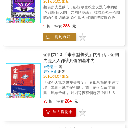
人忍不住做出選擇的「任君選擇法」 「要來個
2017/10/05 出版
卻無法傳達出去的東西，或是過於複雜、曲高
該記起來的Excel快速鍵與技巧。 本書不會介
理性與感性，一定會讓人留下深刻的印象，並
甜點嗎？」 &rarr; 「芒果布丁和抹茶冰淇淋，
想偷走大眾的心，終歸要先挖出大眾心中的欲
和寡的內容，而是雖然還不夠完美，卻能觸動
紹函數或巨集等困難的技巧，而是不管什麽業
願意聽從召喚。 除了以上這些概念式的「文案
請問你要哪一個呢？」 ◎最基本但效果最強的
望 讀取個人的「共同體意識」 韓國影視一流團
人心的事物。 首先，你只要能成功吸引大家的
界、做何種工作的人都能使用的技巧，讓你迅
心法／技藝」外，這本書並且收集了國內外豐
「投其所好法」 「不好意思，這件襯衫只剩架
隊的企劃術解密 為什麼今日我們沒時間作飯，
注意，不足的部分都還有辦法補救，也會有機
速提升做Excel表格的速度、輕鬆使用熱鍵檢查
富的文案撰寫案例，讓讀者由官網／社群平台
上這件現貨了」&rarr; 「這一件賣得很好，只剩
卻有時間看人吃飯？ 現代人到底是想「享受孤
會補充說明。 你必須做的，只有「能以圖表傳
計算是否出錯。
及商品訊息出現的各個資訊場景中，了解「行
288
9
折
特價
元
最後一件了。」 人生有九成的事，你都可以從
獨」還是「填補孤單」？ 不輕易承諾感情、婚
達訊息的資料」。 吸引人們注意的機會通常只
動時代的文案」如何生成、構思，最後達成快
改善你的表達力著手！ 說服人不是靠話術、寫
姻、生育的年輕世代，心中完美的戀愛或育兒
有一次。 如果因為不理想的資料與提案而消磨
速或深刻傳播的力量。
貨到通知
文案也不是靠天賦， 最簡單又有效的方法就在
世界長成什麼模樣？ 在人心疲憊的時代，韓國
你的價值，不只是你吃虧，對社會也是一大損
本書中，一次搞定你人生煩惱的大小事！ 日本
娛樂先後以戀愛綜藝、育兒綜藝、吃播秀、生
失。所以我們一定要避免這種情況發生。 你現
頂尖廣告大師告訴你，寫文案不是靠靈感，而
活觀察綜藝、獨居綜藝等不同企劃反映出大眾
在應該了解，突破眼前高牆的關鍵，就在於
是靠方法！ 掌握正確方法，就能寫出讓人忘都
心中的欲望，示範了內容生產者提出「細膩的
「製作圖示」了吧？ 如果你擔心自己沒「創
企劃力4.0 「未來型菁英」的年代，企劃
忘不掉的洗腦金句， 從今天開始，跟絞盡腦汁
企劃」撫慰大眾的職責所在。本書作者對此提
意」，大可放心。 其實圖解不需要「創意」，
力是人人都該具備的基本力！
寫不出文案的你說再見！ ※附贈表達力祕方
出近身解讀，分享韓國影視逼近本質並提供滿
只需要基本概念便可以製圖。 只要有一點基礎
金卷龍一
著
MEMO，可以剪下來放在你的萬用手冊中，讓
足──能讓人緊守60分鐘──的內容企劃力。 ▌
概念就夠了，而且也可以利用小抄。 許多視覺
好的文化
出版
你隨身攜帶、隨時可用！
如何讀取不同世代的心理風景，反映出新的企
設計師、設計研究家與認知科學家多年來為我
2016/09/07 出版
劃體裁？ 以「戀愛綜藝」為例： 現代人談感情
們累積了眾多優秀作品，我們可以向他們借
「你今天抓到幾隻寶貝？」 看似藍海的手遊市
不想顯得太過迫切，韓娛先是提出「模擬結
鑑，大膽活用這些知識，對非專業設計師也很
場，其實早就刀光劍影， 寶可夢可以殺出重
婚」的想像（《我們結婚了》），再轉向滿足
有幫助。 「製作圖示」的技巧，不過就是活用
圍、風靡全球， 只因背後有個超強企劃！ & 本
「安全距離」下的曖昧帶來的真實滿足感
「基礎的設計知識」罷了。 如果你不是以成為
書用3步驟教你：如何將大膽妄想變成真？ 引
（《我耳邊的糖果》）。 以「生活觀察綜藝」
設計師為志業的話，有沒有創意與才能都不是
284
79
折
特價
元
爆話題並趁勢執行？動員組織力量一起圓夢？
為例： 群眾的共同渴望逐漸從「不同且嶄新
問題，只要模仿好的範例，照本宣科製圖即
☆日本Amazon4.5顆星好評推薦 ◎所謂的企
的」轉為追求「熟悉且缺乏的」，對此製作人
可。 本書會介紹世界各地的許多優秀範例，希
加入購物車
劃，就是自己一個人做不到，必須借助組織力
羅暎錫提出的解答是《一日三餐》。書中並呈
望你可以擷取它們的優點。 不過，在這之前，
量去執行的事。 一般人總以為企劃必須是最有
現羅PD坐鎮的企劃會議室如何進行腦力激盪，
如果你先了解圖解的基本概念，就能更有效率
創意的點子，或者應該盡善盡美，努力整合所
以「減法思考」鎖定、發展出企劃核心。 ▌不
地執行你的工作。