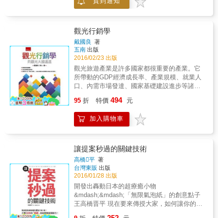
貨到通知
例的背景條件不同，不一定適合套用現況。如
趣？ 下的標題，老是乏人問津？ 寫的信件，永
果先搬出案例，就可能忽略其他解決對策，只
遠石沉大海？ & 其實，只要在文章中埋入對方
會淪為模仿，無法做出真正成功的好企劃。
想看的內容， 不論你想要對方做什麼，都能達
&bull;用「說服」營造認同感 比起創造雙贏，
成目的！ & 本書不教你如何寫出華麗的文章，
觀光行銷學
讓不同立場的人願意幫助自己更實際。別擔心
只用大量的指引與範例，教你： & ‧寫出吸引對
戴國良
著
反對意見，因為所有正確的策略，都一定有弱
方閱讀的文章 ‧選中打動人心的用字遣詞 ‧導引
五南
出版
點。你該做的不是「協調」，而是舉出效益點
對方行動的技術 & 聰明運用書中的三大原則、
2016/02/23 出版
「說服」他，讓他「想要討論」就對了。 【第
七個觸發器和五大技巧，你就能： & ★吸引目
觀光旅遊產業是許多國家都很重要的產業。它
二步：設計執行計畫】 &bull;溝通是減少摩擦
光，促使對方點開Email或網路連結，創造曝光
所帶動的GDP經濟成長率、產業規模、就業人
的潤滑劑 企劃就是結合不同專長的人，共同實
度與高點擊率！ ★引發共鳴，讓對方按讚、留
口、內需市場發達、國家基礎建設進步等諸多
現創意。如何讓隸屬不同組織、不同權限的夥
言，還主動分享轉貼訊息！ ★導購成功，讓對
領域，都帶來很好的成效。例如亞洲的香港、
伴達成共識，必須考量人的情感。「事先疏
494
方自動自發、心甘情願下單購買你的商品！ ★
95
折
特價
元
新加坡、日本、韓國、中國大陸及東南亞；歐
通」絕不是迂腐的行為，當人與人之間互相信
讓對方爽快答應難以開口求人的事情！ ★約到
洲的瑞士、法國、義大利&hellip;&hellip;等，都
任，就能發展為組織與組織間的信賴。 &bull;
原本以為是癡心妄想的異性！ ★通過無論如何
加入購物車
是觀光市場非常發達的「觀光大國」。 觀光旅
責任歸屬如何劃分？ 專案不是關起門來進行就
都想通過的企畫案！ & Line及FB貼文、廣告文
遊產業鏈及其上、中、下游行業，相關連的行
好，做決策要站在謀取公司最大利益的觀點
宣、賣場看板、企畫案、簡報、情書、簡訊、
業很多；包括：航空業、觀光大飯店、一般旅
上。組織裡有太多錯綜複雜的糾葛，面對難以
與同事或上司溝通的電子郵件&hellip;&hellip;多
館旅店、景點渡假村、休閒飯店、遊覽車、各
讓提案秒過的關鍵技術
抉擇的兩難時，「由誰決定」比怎麼決定還重
種情境皆可套用，並且絕對有效！
地特產品、旅行社、旅遊網、觀光景點，以及
高橋平
著
要。所以設計組織時要先明訂負責人的責任範
帶動的觀光零售消費與餐飲消費等，能帶動各
台灣東販
出版
圍，再適時給予權限。 &bull;思考該寫些甚麼
行各業的有利發展，對整個國家經濟帶來非常
2016/01/28 出版
企劃案沒有範本可循，重點在於先煽動對方的
正面、肯定的影響！
開發出轟動日本的超療癒小物
危機感（結論），再提出因應策略（實現方
&mdash;&mdash;「無限氣泡紙」的創意點子
法），自然能引起他的興趣。別寫的又臭又
王高橋晋平 現在要來傳授大家，如何讓你的點
長，真正厲害的企劃，用一頁摘要就能引爆話
子在30秒內通過的簡報技巧 & 身為創意開發
題，試著用5項訴求來思考吧。 【第三步：說
252