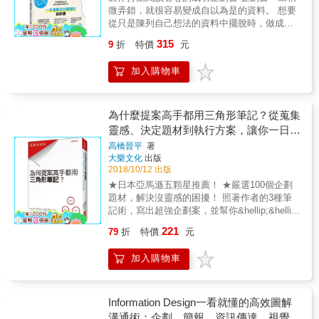
時，「經營計畫書」就成了指標。 & *經營企劃
微弄錯，就很容易變成自以為是的資料。 想要
書要寫在1本手帳中 & *要做好「5年內營收成長
從只是陳列自己想法的資料中擺脫時，做成閱
2倍」的長期計畫 & *「經營企劃書」是招收優
讀者都能看得「懂」並使其充滿著容易取得共
秀新人最好的武器 ‧另外收錄新創事業提升利益
315
9
折
特價
元
鳴的「愉快」氛圍也變得重要起來。 企劃書製
的9個重點
作是混合了「確實地彙整自己的想法」和「美
加入購物車
觀地表現在版面」的兩種作業，因此需要具備
許多相關的知識。想要取得這些知識時，透過
觀看實例、學習製作、想像應用是最具效果
的。 而本書乃是透過企劃書的範例去熟練製作
為什麼提案高手都用三角形筆記？從蒐集
方法的精髓。在版面中以「○□」或
靈感、決定題材到執行方案，讓你一日完
「Before&rarr;After」形式來解說產生應用效果
成暢銷企劃案！
高橋晉平
著
的要點。 另外，也刊載了在企劃書製作中有用
大樂文化
出版
的排版範本和封面設計。同時，也提供了範例
2018/10/12 出版
檔的下載。 本書將教你如何製作出淺顯易懂並
★日本亞馬遜五顆星推薦！ ★嚴選100個企劃
贏得信賴的企劃書簡報，舉凡內容篩選、文字
題材，解決沒靈感的困擾！ 照著作者的3種筆
應用、圖表製作、配色排版等各方面，皆有相
記術，寫出超強企劃案，並幫你&hellip;&hellip;
關的指導和建議，期望能成為各位在職場上的
✓思緒有邏輯 ✓人人都買單 ✓顧客超開心 ‧
一大助力！ 本書特色 ◎99個學習單元貫穿全
221
79
折
特價
元
公司要我提出企劃案，但我想不出什麼好點子
書，大幅提升職場競爭力 ◎透過案例比較，介
&hellip;&hellip; ‧怎樣才能做出充滿創意、令人
紹企劃書製作時的設計要點 ◎聚焦於傳達給閱
加入購物車
眼睛一亮的商品？ ‧明明創意來源相似，為何別
讀者的技巧，降低閱讀的負擔 ◎藉由關鍵字索
人的發想能熱賣？ 作者高橋晉平，是世界級玩
引，讓你可以迅速找到對應單元 ◎附錄的排版
具廠商「萬代」的企劃高手，設計出全球暢銷
範本可立即套用，方便製作者行事
335萬個、榮獲日本玩具大賞的「無限氣泡捏捏
Information Design一看就懂的高效圖解
樂」系列產品。他強調企劃是賦予價值、滿足
溝通術：企劃、簡報、資訊傳達、視覺設