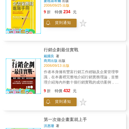
麥格羅希爾
出版
點，與行銷人員對市場區隔、行銷策略、品牌
2006/09/25 出版
定位等行銷企劃的正確作為極其相關。正因行
234
9
折
特價
元
銷企劃案的撰寫是企劃人士不可或缺的專業知
能，為使從事此一領域者能掌握行銷企劃的技
貨到通知
巧、撰寫要領與實務Know-How，本書廣納各企
業企劃案例，成為企劃人員進行行銷實戰的最
佳幕僚。 ．圖解式解析行銷企劃撰寫理論，易
於閱讀上手。 ．95則營運企劃案例，70則行銷
企劃實戰案例，充分掌握企劃案架構與大綱。
行銷企劃最佳實戰
．企劃案無法套用格式，而需舉一反三，因應
企業文化彈性改變。
戴國良
著
商周出版
出版
2006/09/13 出版
作者本身擁有豐富行銷工作經驗及企業管理學
識，在本書裡完整地介紹行銷實務理論，並整
理介紹海內外數十個行銷實戰的成功案例，歸
納出成功關鍵因素、以圖示列出完整架構。以
432
9
折
特價
元
及附有實務報告及提案時應如何撰寫大綱架
構、販促時應如何規劃設計等參考用範例。是
貨到通知
企業工作者必備的工具書與參考書。本書特色
（1）實戰特色──全書以實戰（實務）為取
向，很少有人討論。（2）個案特色──全書以
企業實例或模擬案例為取向，從個案中，學習
第一次做企畫案就上手
到更多實戰作法。（3）本土特色──全書案例
洪惠珊
著
以本土企業為主，具有高度熟悉性及易學習