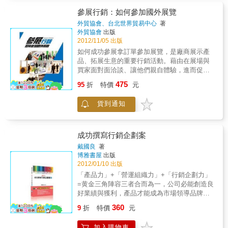
書，它能讓心愛的人愛上你，並在可以預見的
補充完整。 3、小論文的好處：提升你「思考
會對活動預算以及成功與否產生重要影響。
將來都只愛你一個。 ——羅伯特•索耶《親吻銷
能力」 解決問題時，最重要的便是依照「提出
參展行銷：如何參加國外展覽
《活動企劃》將帶你深入探索籌備與執行一場
售：用文字溫柔地俘獲顧客》這不僅是一本教
問題&rarr;分析原因&rarr;解決方案」的步驟思
外貿協會、台北世界貿易中心
著
成功的活動背後所有需要注意的層面，如企劃
你做創意的書，更是一本教你兜售創意的書。
考。動筆之前，確認檢查點： ‧改變敘事角度，
外貿協會
出版
階段、時間控管與物流、預算編制、作業以及
作者將二十多年的從業經驗與思考傾囊相授，
觀感大不同。 ‧以「實質損害」為出發點，而非
2012/11/05 出版
現場管理，同時提供實用工具給下列需要規劃
更援引了近200件最新案例，抽絲剝繭給予說
個人「心情」。 ‧區分「有必要討論的問題」與
如何成功參展拿訂單參加展覽，是廠商展示產
並執行特殊活動的從業人員，如： ．企業內部
明，讓此書既適合入門者系統學習文案寫作，
「無關緊要的問題」。 ‧解決問題靠「制度」，
品、拓展生意的重要行銷活動。藉由在展場與
的活動企劃人員 ．公關與傳播公司及其客戶 ．
也適合資深人士抽閱自己感興趣的章節或案
而非「態度」。 ‧與其追究責任，不如找人善
買家面對面洽談、讓他們親自體驗，進而促成
行銷與企業傳播專業人員 ．募款人與非營利組
例。全書編排巧妙，既有縱向的系統性，又有
後。 ‧將來的事只是「假設」，優先解決當下問
交易的功能，是其他行銷工具所無法取代的。
織 ．餐旅與娛樂產業的專業人員
475
橫向的獨立性。作者以廣告文案慣有的幽默和
題。 結論： 這世界上的所有行業，可以說都是
95
折
特價
元
仔細觀察展覽會場，發現有些攤位總是人潮絡
輕鬆筆調撰寫此書，詼諧而不失睿智，讀來令
「解決問題業」。因此，想要申請學校、選擇
繹不絕，有些攤位卻始終冷冷清清，為什麼會
人愉悅且心神領會。
喜歡的行業、面試錄取，得到公司的器重，就
貨到通知
有這麼大的落差？原來，想要締造亮眼的參展
必須加強「解決問題」的思考能力。因此本書
績效，須做充分的準備，還要有周詳的策略、
作者，請大家多多運用小論文的寫作方式，解
以及專業的參展行銷技巧。掌握參展必勝策略
決在社會上遇到的各種問題。
與技巧本書作者段恩雷、溫月火求二人任職外
成功撰寫行銷企劃案
貿協會多年，規劃及率團參加國外展覽100場以
戴國良
著
上，豐富的國際參展及市場拓銷經驗，有系統
博雅書屋
出版
地介紹如何選擇合適的展覽、如何準備參展，
2012/01/10 出版
以及展中如何運用有效的接待技巧，開創最有
「產品力」+「營運組織力」+「行銷企劃力」
利的成果，是最佳的參展參考書。
=黄金三角陣容三者合而為一，公司必能創造良
好業績與獲利，產品才能成為市場領導品牌。
非看不可的理由！蘋果以iPad、iPhone及iPod
360
9
折
特價
元
三i產品引領世界風行，宏碁擠身全球第五大PC
品牌，裕隆汽車打造自主品牌在台灣銷售成
加入購物車