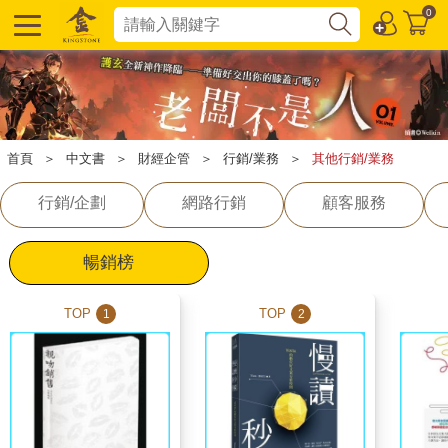
0
首頁
＞
中文書
＞
財經企管
＞
行銷/業務
＞
其他行銷/業務
行銷/企劃
網路行銷
顧客服務
暢銷榜
TOP
TOP
1
2