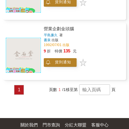
貨到通知
營業企劃金頭腦
平島廉久
著
書泉
出版
1992/07/01 出版
135
9
折
特價
元
貨到通知
1
頁數
1
/1
移至第
頁
關於我們
門市查詢
分紅大聯盟
客服中心