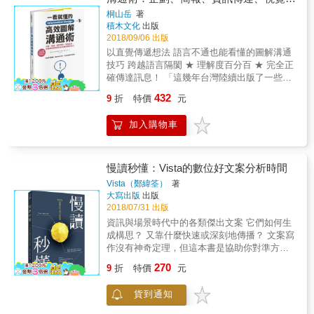
需求而誕生的產物，因此想要寫出好案子，必
計，各種職場都通用的效率
桐山岳
著
須先找出「自己的欲望」。 && & 本書首度公
積木文化
出版
開他創意發想的祕密武器&mdash;&mdash;
2018/09/06 出版
「三角形筆記」，搭配題材與配對筆記，教你
以直覺傳遞想法 語言不通也能看懂的圖解溝通
在日常生活裡掌握「好想要」的瞬間，從各種
技巧 跨越語言隔閡 ★ 理解度百分百 ★ 完全正
爛點子當中發掘驚人創意，讓老闆、客戶都說
確傳達訊息！ 「這幾年台灣陸續出版了一些圖
Yes，打造價值千萬的提案！ ▲只想到老梗該
解方面的書籍，但只有這本看似簡單易懂的好
怎麼辦？從你身邊想要的東西下手！ 只會模
432
9
折
特價
元
書，在程度上堪稱達到了研究所的等級。師大
仿，不知道怎樣跨出提案的第一步？ 養成感受
圖文傳播所畢業的我，從到全英最佳圖文傳播
自己想法與慾望的習慣，當出現「若有這種東
加入購物車
大學深造的桐山先生的資訊設計作品中，看到
西，我也想要！」的念頭，馬上記錄下來，這
了非科班出身的圖解者，所無法企及的高
能幫你找出人們的需求，設計出更符合人性的
度。」──雨狗 RainDog／簡報奉行創辦人 如何
企劃。本書提供超多案例，告訴你題材都是從
讓每個人都看得懂你的說明提案？ 該如何在不
慢讀秒懂：Vista的數位好文案分析時間
你身邊最不在意的地方萃取出來！ 【案例】 ‧
使用文字的狀態下完整傳達訊息？ &2011 年桐
Uber只能載客嗎？你是否想利用它幫你行銷
Vista（鄭緯筌）
著
山岳寬前往蒙古國立工業美術學校任教，因為
大寫出版
出版
呢？ 鬼點子 &rarr; 聖誕節時利用叫車APP，讓
對蒙古語言一竅不通，為了要表達「想說明的
2018/07/31 出版
聖誕老公公配送禮物！ ‧咖啡廳只能喝咖啡
事」而吃盡苦頭，於是他開始思考如何用設計
嗎？只能送促銷券嗎？ 鬼點子 &rarr;開一家
資訊與場景時代中的各類傑出文案 它們如何生
的力量來解決「說明」的困境，花了很多時間
「按摩咖啡店」，讓客戶能和可愛女孩子聊聊
成構思？ 又靠什麼快速或深刻地傳播？ 文案寫
在研究如何「讓人一看就懂」這件事情上。 &
工作煩惱！ ▲抓不到賣點怎麼辦？用「三角形
作沒有神奇定理，但這本書是協助你對準方向
在長期鑽研文獻與不斷實驗之後，身為資訊設
筆記」抓到暢銷重點！ 怎麼寫出吸引人又賺錢
的出發座標。 我們都知道「羅馬不是一天造成
270
計師及平面設計師的桐山發現，在文字與語言
9
折
特價
元
的提案，並付諸實行？ 掌握「做什麼？」「為
的」，如果您想練就非凡的寫作與銷售能力，
不通的狀況下，只要使用適當的圖解，就能跨
了誰？」「成本多少？」取得平衡，才能企劃
寫出不同凡響的文案，請先從觀摩傑出作品與
越語言的隔閡。本書即是桐山對前述問題的解
貨到通知
出讓顧客爽快掏錢的商品。 【案例】樂天
大量練習寫作開始著手。 本書作者Vista曾任網
答，目的是讓每個人都能輕鬆學會有助於「說
（LOTTE）的商品提案：優格的保存期限短、
媒《風傳媒》產品總監、APP01網站總監與