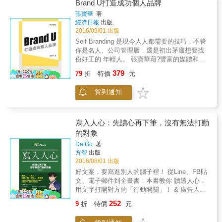
有相關人士的意見， 甚至可以依照坊間「企劃
Brand U打造成功個人品牌
同情境下的企劃發想 第二名如何取勝──劉在錫
大全」書上常見的「訣竅」來進行。 大錯特
的烏合之眾與《黃金漁場》〈Radio Star〉示範
張寶華
著
錯！ ◎因為「不能被執行的企劃，就等於不存
經濟日報
出版
的「B級」成功路線。 傳統電視台的新視野──
在！」 IBM顧問教你，唯有打破既有迷思，才
2016/09/01 出版
媒體艱難，綜藝節目如何加入網路直播反撲？
能提出一定會被執行的好企劃！ 創意不是關
（MBC《我的小電視》） 領先者的跑法──將
Self Branding 是現今人人都需要的技巧，不管
鍵，放膽盡情妄想吧。 試試將「行銷金三角」
麥克風交給別人《請給一頓飯Show》 只鎖定女
你是名人、公司管理層，還是初出茅廬想要找
的概念套用在組織，就會豁然開朗。 直接提出
性族群──連續劇王國tvN的重生故事
份好工的 年輕人。 張寶華藉?豐富的媒體和市
利益點，引起決策者的興趣比什麼都重要。 ◎
&hellip;&hellip; 給行銷、企劃者、電視人 綜藝
場推廣操驗，告訴你如何有系統地好好操營你
379
想在未來卡位，企劃力是你的致勝關鍵！ 企劃
79
折
特價
元
&ldquo;秀&rdquo;出的時代欲望，你&ldquo;嗅
自己這個「品牌」，從個人言行，到社交媒體
可不只是企劃部的工作，公司裡的每個小螺絲
&rdquo;到了嗎？ 本書特色 ◎本書也可以當成
上的參與，不止要表現優質，而且要夠立體和
釘，都有翻轉未來的能耐。你得訓練自己推動
貨到通知
韓劇、韓綜黃金十年的趨勢報告來讀。企劃者
搶眼，很容易就抓住其他人的注意力， 成為高
組織運作來實現嶄新想法，當個稱職的未來型
可以從某綜藝類型的縱軸與橫軸的演變，參考
價值的「自我品牌」！書中包含多個城中?個人
人才。 本書集結知名IBM諮詢顧問的實戰經
同一題材的多重企劃切入角度。 ◎ 除了韓綜，
名牌?的第一身分享?包括?梁芷珊?周柏豪?莊偉
驗，從發想、設計到執行，提出一系列完整且
亦引用多部經典韓劇、韓國歷史故事、品牌故
忠?田北俊?Cecilia Yau? 有助讀者從多角度了
寫入人心：先讀心再下筆，沒有無法打動
實用的見解，教你如何突破盲點、推動各部門
事做為案例。 ◎引用最新、具代表性的韓國綜
解Self Branding 的蹴際應用?
的對象
合作，做出最終能被執行的好企劃。該怎麼
藝案例，輕鬆。
做？只要3步驟！ 【第一步：打開思考的開
DaiGo
著
方智
出版
關】 &bull;什麼都不做也無所謂 一接到「強化
2016/08/01 出版
業務部」的指令時，你會傾聽同仁的心聲？了
解審議細節？愈想面面俱到，愈會手忙腳亂。
好文案，要寫進別人的腦子裡！ 從Line、FB貼
當你心想「什麼都不做也無所謂」時，問題反
文、電子郵件到企畫書，本書教你 讀透人心，
而自動跑出來：放任不管會怎樣？問題徵兆會
用文字打開對方的「行動開關」！ & 廣告人、
出現在哪個環節？如此才能正中核心。 &bull;
行銷人、社群小編、出版人、業務員， 以及任
252
9
折
特價
元
前人的案例僅供參考 光有想法卻不能實現當然
何想讓對方依照你心意行動的人， 這將是你唯
不行，所以總習慣參考前人的案例。但成功前
一需要的終極武器！ & 想的文案，總是平淡無