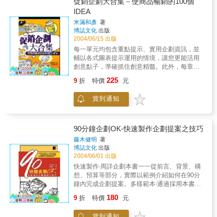
力（1）具備「行銷策略」能力marketing
促銷企劃大合集－使商品暢銷的100個
strategy（2）具備「行銷架構化」能力
IDEA
marketing framework guidelirt（3）具備「行銷
米滿和彥
著
報告撰寫」能力marketing report writing（4）
博誌文化
出版
具備「洞察行銷商機」能力market
2004/06/15 出版
opporturity（5）具備歸納行銷「關鍵成功因
每一單元均包含重點提示、實用企劃資訊，並
素」能力marketing K.S.F.（6）具備「行銷作
輔以各式圖表提示運用的情境，讓您更能活用
法」能力marketing how to do卓越頂尖「行銷
創意點子，準確抓住創意精髓。此外，每章最
企劃主管」四、借鏡個案公司∕案例公司，充實
後附有一篇漫畫促銷實例，幽默爆笑的內容，
自己 克蘭詩、薇姿、味全、LG、舒潔、青
225
9
折
特價
元
在您輕鬆閱覽之際，促銷創意新點子將源源不
箭、統一、統一7-11、肯達基、凱諾媒體、香
絕進入您的腦中........
港旅遊員、歐米茄、LV、白蘭氏、花王、
貨到通知
P&G、ZARA、Walgreens、COACH、小林製
藥、資生堂、ESTEI日用品、麥當勞、Family
Mart、Dr.Cilabo、Uriqlo、Yodohashi、可口可
90分鐘企劃OK-快速製作企劃提案之技巧
樂、NAUTICA、新光三越、維他露、捷安
藤木健明
著
特……等。1．擴大視野2．豐富知識3．延伸常
博誌文化
出版
識4．增強判斷5．避免犯錯6．提高前瞻7．問
2004/06/01 出版
題解決8．做對的事9．舉一反三10．融會貫通
快速製作‧周詳企劃本書一一從前言、背景、構
想、預算等部分，實際以範例介紹如何在90分
鐘內完成企劃提案。多樣範本‧通過採用本書詳
細解說各產業界所偏好的企劃書形式、進行簡
180
9
折
特價
元
報會議需注意的事項，以及針對顧客的類型來
擬定企劃策略等等，讓您對症下藥，提高企劃
貨到通知