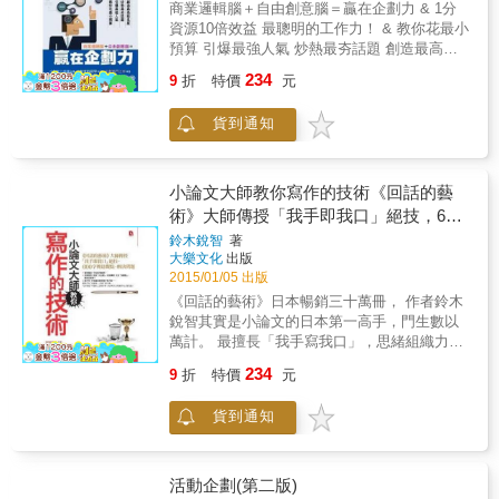
不同，這一時間單位當然也會發生變化。真實
商業邏輯腦＋自由創意腦＝贏在企劃力 & 1分
經歷，會議開始才30秒，只有一句話的企劃就
的購物動機，同樣也適用於食品類以外的商
資源10倍效益 最聰明的工作力！ & 教你花最小
脫穎而出，迅速地被通過，連上台簡報都還沒
品。 本書特色 商場如戰場，商店貨架則是商品
預算 引爆最強人氣 炒熱最夯話題 創造最高能
做。不可思議的一幕到底是怎麼用一句話辦到
展開廝殺的「戰場」。有的商品一帆風順，成
見度 有企劃力的是將才，做策略發想 沒企劃力
234
的？ & 一句話有多重要！ 即使是好萊塢電影，
功地進入客戶手中的購物籃；而有的商品在商
9
折
特價
元
的當小職員，只能奉命執行 企劃力，讓你站在
也是從一句話開始動員人力與財力，而且就是
店貨架上鬱鬱寡歡，始終與客戶手中的購物籃
職場制高點
單憑這一句話，提案才更容易通過，因為讓人
無緣，最終落得被趕下貨架、掃地退貨的淒慘
貨到通知
簡單易懂好想像；反之，無法用一句話說明的
結局。 發生在貨架上的戰爭，決定了商品的命
企劃，讓人聽了霧煞煞，是要如何打動人心，
運，於是就有成功的商人、失敗的商人，有人
繼而實現？ & 一句話要怎麼生出來？ 一句話的
頭湧動、生意興隆的商店，也有了門可羅雀、
小論文大師教你寫作的技術《回話的藝
產生並不難，只要將經典改編一下，加上新
生意慘澹的商店。 本書就是專門針對顧客所購
術》大師傳授「我手即我口」絕技，600
意，就是絕佳好點子！不用什麼精煉語言，大
買物品（也稱做購物籃）加以分析，瞭解商品
字傳達觀點、解決問題
白話還更好，保證不管是誰，都能一眼就明
鈴木銳智
著
為何暢銷？顧客為何購買？這是一本關於商品
大樂文化
出版
白！ & 作者石田先生除了在本書中剖析這「一
購物籃分析的專業工具書。
2015/01/05 出版
句話」威力有多神奇外，還將告訴你要去哪裡
找出「一句話」的材料，以及如何精煉出這關
《回話的藝術》日本暢銷三十萬冊， 作者鈴木
鍵的「一句話」、如何明確表達這「一句
銳智其實是小論文的日本第一高手，門生數以
話」，還有如何才算是好的「一句話」，並輔
萬計。 最擅長「我手寫我口」，思緒組織力超
以大量東西方知名電視節目、電影、廣告背後
快， 用一篇文章讓大家相信他的「正確答
234
9
折
特價
元
的「一句話」例子，要讓你知道： & 什麼企
案」。 不知從何下筆？寫不出獨特觀點？ 本書
劃，通通都可以用「一句話」，巧妙說完！ 一
集結了55項論述重點，快速整理思緒， 為你打
貨到通知
句話，才是企劃成功的最大關鍵！
造「解決問題」的最強思考力。 ‧不知從何下
筆？ 因為你還沒認清題旨。 ‧文字不知所云？
因為你沒抓到「重點」。 ‧敘述「沒觀點」？
因為你平常沒有提「意見」的習慣。 ‧寫不完？
活動企劃(第二版)