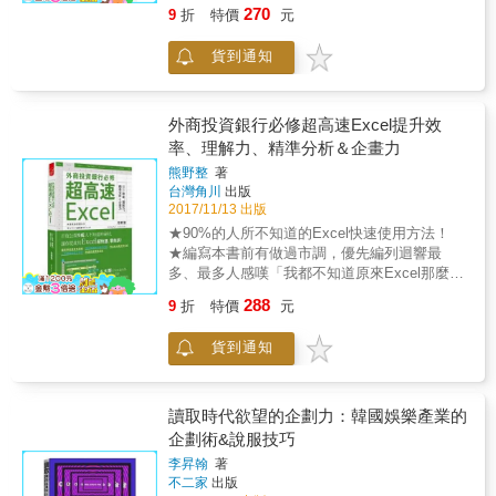
際創意節連續三年獲獎、日本廣告界第一把交
不只有「難懂、難以傳達訊息的髒圖」。 像這
法、觸類旁通法、多面向思考法、列舉法、水
270
9
折
特價
元
者面對這個「行動內容」的兵家必爭之役：
椅的佐佐木圭一， 首度公開文案創作的八個方
樣把髒圖擺著不管也是問題，但是擺著不管是
平思考法、重新下定義法、化缺點為特點法、
1）如何直接而有力： 進入二十一世紀（或者
法，徹底剖析文案寫作祕方，搭配經典案例解
有原因的。 因為沒有人批評「這張圖很難
潛意識思考法、腦力激盪法、迂迴法、卡片分
貨到通知
說訊息碎片化時代來臨）之後，在文案撰寫這
說， 讓你一看就通，一學就會，立即上手寫出
懂！」 很少人會直接跟簡報者反映「你的說明
類法、評估構想法，讓創意源源不絕。
個領域已經有了很大的轉變。如今大家沒有太
屬於自己的絕妙文案！ 【8個讓你的文字充滿
我聽不太懂」，因為以下兩點： 第一，因為覺
多的耐心，注意力更成了稀有的貨幣。於是，
魔力的表達方法】 讓你一小時學會廣告大師累
得直接挑明太失禮，不想讓簡報者受傷，或者
我們如何讓文案撰寫的重心轉移到簡潔有力、
積十八年的真傳！ ◎一眨眼間就能完成的「驚
外商投資銀行必修超高速Excel提升效
只是在客氣而已。 第二，「聽不懂是因為我的
快而有效？ 2）勾引讀者萌發動機或產生興
喜法」 1.30分鐘學會腳踏車 &rarr; 哇～短短30
率、理解力、精準分析＆企畫力
理解能力太差」這種不安的心理。該不會只有
趣： 人們在網路上的忍受程度只有8.3秒，意思
分鐘就能學會騎腳踏車！ 2.我要成為海賊王
我聽不懂吧？其他人好像還會不時點頭贊同的
熊野整
著
是如果網頁在8秒內還沒載完，網友就會失去耐
&rarr; 我要成為海賊王!!!!!! ◎歷史名人最愛
樣子⋯⋯ 沒有人向簡報者提問，因此簡報者也
台灣角川
出版
心而離開。如果我們所撰寫的文案無法在短短
用、牽動人心的「對比法」 1.孫正義：「不是
無法掌握聽眾的理解程度。 結果雖然對自己的
2017/11/13 出版
一兩秒內吸引讀者的興致，那麼很可能一切都
我的髮際線在後退，而是我一直在前進。」 2.
說明內容沒信心，卻因為沒有人反映，而樂觀
★90%的人所不知道的Excel快速使用方法！
是白搭。所以，能夠結合時事、彰顯人性的文
賈伯斯：「與其加入海軍，當海盜還比較有
地認為「應該沒問題吧」。 於是雙方的理解就
★編寫本書前有做過市調，優先編列迴響最
案，會比一味說道理的文章更受歡迎。 3）展
趣。」 ◎創造感動、訊息直抵人心的「赤裸裸
產生了巨大的鴻溝。 「我很沒創意⋯⋯」許多
多、最多人感嘆「我都不知道原來Excel那麼方
現具體的利益： 了解顧客真正關心的事物，才
法」 1.好好吃 &rarr; 好吃到起雞皮疙瘩、腦中
人都有這樣的自卑感。 其實原因很簡單，因為
便」的技巧！ & 你是不是這樣使用Excel呢？
能寫出讓他們覺得重要的內容；而要讓人「有
一片空白。 2.令人感動的提案 &rarr; 看了這個
288
9
折
特價
元
大部分的人都沒有學過圖解製作的技巧與資訊
使用筆電的鍵盤操作 每一次作業都要個別思考
感」，首先就是要展現具體的利益。 4）不可
提案，我忍不住熱淚盈眶&hellip;&hellip; ◎只
的基本呈現方式。 「我連最基本的製作方式都
表格的格式 總是使用滑鼠 總是按方向鍵移動儲
以有產生誤解的風險： 很多人在撰寫文章或商
要使用，就能提高銷售量的「頂尖法」 1.鹽酥
不知道⋯⋯」 「我是參考以前主管做的資料與
貨到通知
存格 無法跟主管溝通清楚，總是要重做好幾次
品文案時，偶爾會想要賣弄一下文字功力，但
雞 &rarr; 台灣第一家鹽酥雞 2.很想上的課
客戶給的資料，然後一邊摸索一邊努力做出來
不知道「追蹤」的功能，只會用F2檢查計算公
要特別小心不要弄巧成拙了。哪些風險要注
&rarr; 世界上最想要上的課 【日常生活中，把
的。畢竟我也不是設計師，沒時間系統性地學
式 &rarr;你的Excel操作速度還有很大的改善空
意？又有哪些資訊需要在這極易誤讀的時代必
「No」化為「Yes」的七個技巧！】 提升你的
習如何製作。我還有很多得優先處理的工
間！ 本書分為兩大部分，讓你超高速、精準使
讀取時代欲望的企劃力：韓國娛樂產業的
須注意？ 5）兼具理性與感性： 善用科學根
表達力，不僅能讓你的文案充滿渲染力，也能
作⋯⋯」 我能理解這樣的心情。不過，現在可
用Excel！ Part1「設計篇」 團隊做業務規劃
據、數據和名人證言，可以建立文案的權威
企劃術&說服技巧
提高別人對你說「Yes」的機率！ ◎對沒效的
是資訊爆炸的時代。 如果希望你的好點子不要
時，事先規劃進度與Excel表格的配置，才能讓
性，而運用說故事的手法，則可以讓人自動投
人最有效的「趨吉避凶法」 「請勿觸摸展品」
李昇翰
著
被資訊的洪流淹沒，就必須展現出「值得一看
團隊中的人都了解共同目標，大幅提升工作效
射情感到特定情境之中，並產生連結。能夠讓
&rarr; 「展品表面塗有藥劑，請勿觸摸」 ◎讓
不二家
出版
的價值」。 多數人會關注的，並不是內容完美
率。 Part2「技巧篇」 介紹所有商務人士都應
人怦然心動的文案的確有很多種，但若能兼具