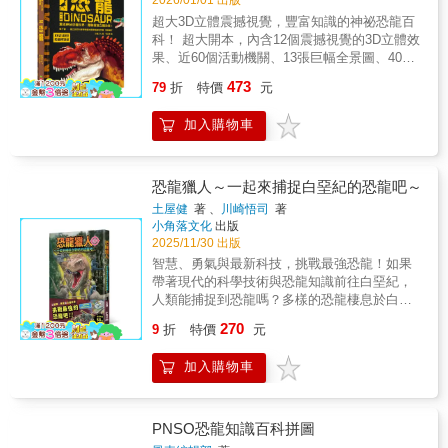
2026/01/01 出版
程。」 ——《書單》（Booklist）星級評論
品質科普書。它不只讓孩子認識恐龍，更讓閱
超大3D立體震撼視覺，豐富知識的神祕恐龍百
讀變成能力養成的起點，是一本值得珍藏、陪
科！ 超大開本，內含12個震撼視覺的3D立體效
伴孩子成長多年的自然科普寶典。◎一翻開
果、近60個活動機關、13張巨幅全景圖、40多
書，就像打開通往史前世界的大門想像孩子翻
張精緻插畫，讓栩栩如生的恐龍世界躍然紙
473
開書頁的那一瞬間，彷彿穿越時空，踏入恐龍
79
折
特價
元
上。 動手翻一翻，冒出立體火山，一起研究火
稱霸的侏羅紀與白堊紀。書中精選 154 種已正
山噴發的奧祕；找出隱藏知識，發現更多關於
式命名的恐龍，從威武的暴龍到優雅的梁龍，
加入購物車
恐龍的祕密；打開80公分長的書中書，看看誰
從具羽毛痕跡的始祖鳥到全身披甲的甲龍，每
是超強恐龍；翻開100公分超長摺頁，和馬門溪
一種都以高清彩色插圖、生動特徵圖解與照片
龍比比身高！ 跟著書中內容，回到神祕恐龍時
完整呈現。每種恐龍都標示中文學名、拉丁文
代，認識各種肉食恐龍、植食恐龍與遠古爬行
恐龍獵人～一起來捕捉白堊紀的恐龍吧～
意、生存年代、身體構造與部位圖解、化石分
動物；還能了解恐龍的體型差異、攻擊與防身
土屋健
著 、
川崎悟司
著
布與命名者、體長體重與食性、科學研究補充
武器，以及恐龍滅亡的原因與化石的形成。 這
小角落文化
出版
（如羽毛證據、群居行為、狩獵推測）。孩子
本大恐龍立體書中有60種以上的恐龍和古生
2025/11/30 出版
不只是看到巨獸的「外型」，還能讀懂牠們如
物，編寫了150多個孩子好奇的知識，適合親子
智慧、勇氣與最新科技，挑戰最強恐龍！如果
何生活、如何演化，以及科學家如何從化石推
共讀，一起在充滿驚奇的恐龍世界中探險！
帶著現代的科學技術與恐龍知識前往白堊紀，
理出牠們的真實面貌。◎這本書能讓孩子獲得
【專業審訂】楊子睿｜國立自然科學博物館地
人類能捕捉到恐龍嗎？多樣的恐龍棲息於白堊
什麼？比外表更重要的，是內在的能力養成①
質學組副研究員 恐龍一直是不分男女老少且廣
紀，那是牠們稱霸地球的時代。根據恐龍的生
提升專注力，在細節中練習觀察恐龍圖鑑的最
270
受喜愛的主題，在國立自然科學博物館也是最
9
折
特價
元
態與當時的環境，思考「人類該如何才能捕捉
大魅力就是「越看越想看」。孩子在比較不同
受歡迎的常青樹！因為研究工作的緣故，我曾
恐龍」。由長年撰寫與監修恐龍著作的科學作
恐龍的骨骼形狀、爪子長短、牙齒排列時，自
受邀審訂與推薦非常多與恐龍有關的書籍，其
加入購物車
家土屋健監修，書中將挑戰與58種恐龍正面對
然進入深度專注狀態。這種持續觀察細節的過
中也不乏經典的恐龍圖鑑，然而能在閱讀同時
決。2一起思考該如何成功捕捉恐龍，並且對他
程，是最自然無壓力的專注力訓練。② 建立科
動手遊戲的圖鑑卻少之又少。這本書不僅介紹
們進行調查吧！◎適讀年齡：小學中年級以
學思維，用證據理解世界書中大量介紹「科學
了非常近期發現的恐龍物種，更有許多生動的
上，建議8歲以下親子共讀或教師導讀
家如何推論恐龍的生活方式」。孩子會學到：
PNSO恐龍知識百科拼圖
彩蛋！在審訂過程中，最直接的反應來自於我
用觀察找線索、用推理找可能答案、用證據驗