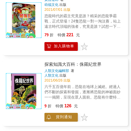
「我的恐龍研究筆記本」，一步一步成為小小
高畫質3D電腦成像重現恐龍與其化史前生物的
幼福文化
出版
考古學家吧！當發掘考古遺跡後，考古學家要
精緻細節 活靈活現的各種恐龍躍然書頁之上 千
2021/07/01 出版
記錄發現到的情形，包括內容、時間、過程、
萬得小心，牠們就要跑出來了！ 穿越時空 回到
恐龍時代的霸主究竟是誰？精采的恐龍爭霸
方法等。挖出化石後，小小考古學家能根據整
中生代，探訪漫步於陸地的凶猛恐龍、飛翔於
戰，正式登場！24隻恐龍一對一淘汰賽，站上
理出來的資料復原出古代恐龍的樣貌喔，這個
天空的可怕翼龍、以及巡游於大海的海生爬行
遠古時代頂端的強者，究竟是誰？試想一下，
過程目的是培養孩子的觀察力和描述能力。 ▌
動物。 證據說話 運用最新的出土化石與研究成
兩億年前的地球有著什麼樣的光景呢？本書以
不只是玩具，也是恐龍小百科 ▌ 「我的恐龍研
221
果，以詳盡的細節探索每一類史前動物，綱舉
79
折
特價
元
古生物學研究為根據，加以揣想恐龍一對一打
究筆記本」裡收錄了15種詳細的恐龍檔案，有
目張，見微知著，有理有據！ 深刻探索 本書不
鬥時，那一幕幕驚人刺激的場面。透過精美細
霸王龍、棘龍、梁龍、三角龍、劍龍、甲龍等
僅介紹各種令人著迷的史前物種，還探索許多
加入購物車
膩的擬真恐龍插畫，結合關於恐龍的豐富知
等，超多恐龍種類，讓孩子不只享受挖掘、組
相關的恐龍科學，包括演化過程、類型、生活
識，繪製出圖文並茂的「恐龍對戰淘汰賽」，
裝霸王龍化石的樂趣，更能滿足孩子對恐龍的
型態、大型恐龍如何滅絕，以及科學家何以認
彷彿為已滅絕的恐龍賦予了新的生命！從最具
好奇心！除了獲得恐龍知識，本書在每種恐龍
為鳥類就是倖存至今的恐龍&hellip;&hellip;
指標性的24隻恐龍兩兩對決中，認識牠們的特
介紹後設下小問答，幫助孩子複習，並訓練歸
探索知識大百科：侏羅紀世界
徵和習性，滿足恐龍迷們旺盛的好奇心、激發
納重點的能力。 ▌在家就能體驗逛博物館 ▌ 超
人類文化編輯部
著
天馬行空的想像力。除了精采的恐龍搏鬥場
擬真又精巧的霸王龍化石，還原真實恐龍的化
人類文化
出版
面，專欄內容還收錄許多恐龍相關知識，讓新
石，彷彿走進博物館，一睹霸王龍帥氣的樣
2021/06/26 出版
舊恐龍迷們都能讀得淋漓痛快！★根據古生物
貌！還能收藏起來，快來打造專屬你的恐龍博
六千五百億年前，恐龍在地球上滅絕。經過人
學研究資料推測而描繪的戰鬥場景。★詳加介
物館吧！另外，霸王龍的四肢和頭部具有可動
們不斷的探索和發掘，逐漸將恐龍的神祕面紗
紹24種恐龍外型特徵、攻擊與防禦絕招。★結
性，小手動一動&hellip;&hellip;哇！霸王龍動起
一一揭開，呈現在眾人面前。恐龍有什麼特殊
合知識與想像力的圖鑑書，恐龍迷們絕不能錯
來了！栩栩如生，彷彿霸王龍重現於世！ ▌適
的樣貌和行為？又為什麼會從地球上消失呢？
126
過！
合家長陪同，增進親子互動 ▌ 本產品皆採用安
9
折
特價
元
到書中尋找答案吧！本書特色1.精選孩子喜歡
全材質，但仍需注意化石內含有細小零件，建
的三疊紀、侏羅紀、白堊紀恐龍，先簡單說明
議家長陪同孩子一起挖掘、組裝霸王龍化石，
貨到通知
外觀特徵，再詳細介紹牠們的生活習性和特
家長放心、小孩也玩得開心，並增進親子感
色。2.依據恐龍的出沒時間和食性，製作恐龍
情。 ＊適讀年齡：4歲以上
生存年代表，幫助孩子建立基本概念。3.每隻