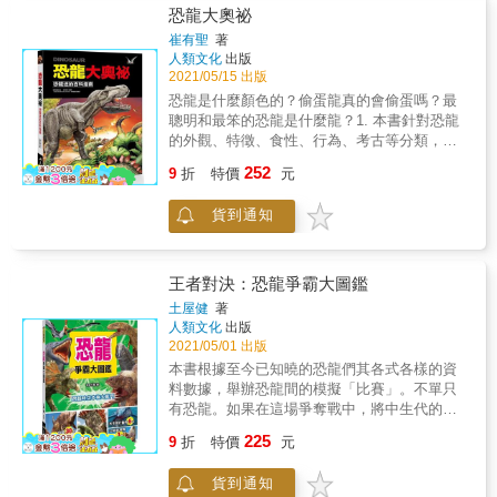
恐龍均標示身長、體重、食性和生活地區，方
恐龍大奧祕
便快速查閱資料；以圖表方式呈現三疊紀、侏
崔有聖
著
羅紀、白堊紀等年代，孩子更容易理解。4.標
人類文化
出版
示恐龍與人類大小比例圖，孩子透過想像，區
2021/05/15 出版
分恐龍的體型大小。5.圖片生動且具有張力，
恐龍是什麼顏色的？偷蛋龍真的會偷蛋嗎？最
孩子可根據圖文的搭配，提升閱讀興趣，增加
聰明和最笨的恐龍是什麼龍？1. 本書針對恐龍
恐龍相關知識。6.有趣的「恐龍之謎Q&A」，
的外觀、特徵、食性、行為、考古等分類，整
以問答方式，帶領孩子探索更多關於恐龍的未
理出80個問題與說明，滿足孩子對恐龍的好奇
252
解之謎。7.附精緻恐龍拉頁大圖，滿足視覺上
9
折
特價
元
與疑惑。2. 題目由淺入深，內容趣味而完整，
的震撼，吸引孩子目光。
帶領孩子逐步了解恐龍的一切。3. 搭配仿真寫
貨到通知
實的插畫與背景，深刻認識恐龍的樣貌與生活
情況。4. 所有恐龍均標註名稱與簡單特徵，配
合題目重點，快速對照與認識恐龍。
王者對決：恐龍爭霸大圖鑑
土屋健
著
人類文化
出版
2021/05/01 出版
本書根據至今已知曉的恐龍們其各式各樣的資
料數據，舉辦恐龍間的模擬「比賽」。不單只
有恐龍。如果在這場爭奪戰中，將中生代的空
中主角翼龍也加進來的話，將會如何發展呢？
225
9
折
特價
元
距今約2億5200萬年前開始，直到約6600萬年
前為止的「中生代」，在此時代，陸地的「霸
貨到通知
權」掌握在恐龍手上。假使恐龍們跨越時空、