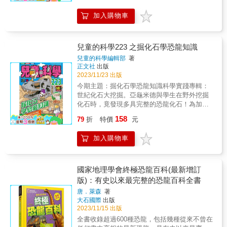
古生物感興趣的學者，以有趣的方式述說古生
存著， 甚至還有些恐龍幸運地存活至今，生活
物知識 作者將求學、打工、研究、出國留學等
加入購物車
在我們身邊！？ 你知道牠們為什麼演化出這些
過程，融入了古生物的科普知識，並舉出許多
帥氣的特色嗎？ 「驚奇的恐龍世界」系列第一
實際研究及工作的例子，對於不熟悉古生物學
集為你解答！ 【知識學習重點】 #中生代 #三
的人讀來也十分有趣。 & 4. 新增與台灣學者的
疊紀 #侏羅紀 #白堊紀 #演化樹 #化石 #
兒童的科學223 之掘化石學恐龍知識
對談：除了與日本兩位古生物學家對談，中文
植食性恐龍 #肉食性恐龍 #雜食性恐龍 【學
兒童的科學編輯部
著
版新增與台灣大學古生物學家蔡政修副教授的
習領域分類】 ◎適讀年齡：小學低年級以上，
正文社
出版
對談，針對台灣學子給予更貼近台灣學習經歷
建議8歲以下親子共讀或教師導讀 ◎教育議
2023/11/23 出版
的建議。 & 【審定】 蔡政修｜台灣大學生命科
題：環境教育、海洋教育、生命教育 ◎學習領
今期主題：掘化石學恐龍知識科學實踐專輯：
學系古脊椎動物演化及多樣性實驗室副教授 &
域：自然科學 本書特色 ★符合十二年國教九大
世紀化石大挖掘。亞龜米德與學生在野外挖掘
推薦 & 邱明成｜蘭雅國中生物科教師 徐嘉君｜
核心素養，「自然科學」領域優良延伸讀物。
化石時，竟發現多具完整的恐龍化石！為加快
農委會林試所副研究員、荷蘭阿姆斯丹大學生
★結合環境、海洋、生命等教育議題。 &
挖掘進度，亞龜米德召來好友瓦特犬及其團隊
態及生物多樣性博士 張鈞翔｜國立自然科學博
158
79
折
特價
元
幫忙。期間他們將會探究多種恐龍的構造與分
物館地質學組研究員 董家莒｜內湖高中校長、
佈、探究史前生態環境、講解一些化石挖掘的
師範大學地球科學研究所 （順序按姓氏筆畫排
加入購物車
技巧，還會介紹如何用石膏粉和粟粉製造模擬
列） & 「我從早到晚無間斷的閱讀本書，清新
地層。大偵探福爾摩斯科學鬥智短篇：吸血鬼
淺顯的翻譯文字，讀起來非常舒服！當然，我
之謎III(1)。在一個風雨交加之夜，龍湖客棧內
更敬佩作者在描述自己的學習歷程中，不知不
數名熟客正與一個身穿橙黃色大衣的陌生男子
國家地理學會終極恐龍百科(最新增訂
覺、有意無意地帶領讀者們，進入了古生物的
喝酒，談到5年前當天，大宅主人哈瑞德伯爵死
研究世界；抱著恐龍夢想的大小朋友、對於古
版)：有史以來最完整的恐龍百科全書
於非命的事情。就在此時，鎮內鎖匠氣急敗壞
生物學充滿憧憬的莘莘學子、在興趣與現實糾
唐．萊森
著
地闖進來，大叫自己看到吸血鬼了！究竟是怎
結拉拔的家長與同學，我非常推薦大家來閱讀
大石國際
出版
麼回事？難道可怕的吸血鬼當真存在？人體趣
《終於成為了古生物學家》這本好書，我相信
2023/11/15 出版
談：以漫畫及專欄結合方式，為大家解說各種
一定可以從書中得到啟發與感動。」──國立自
全書收錄超過600種恐龍，包括幾種從來不曾在
人體有趣的知識。這次「辣味為何不是一種味
然科學博物館地質學組研究員張鈞翔 & 「我是