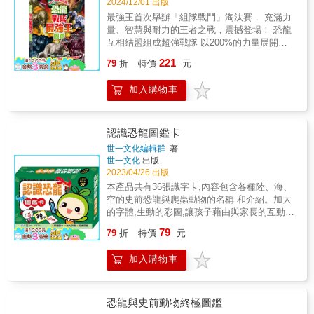
2024/12/01 出版
最強王首次舉辦「組隊戰鬥」淘汰賽， 充滿力
量、智慧與耐力的王者之戰，震撼登場！ 恐龍
互相結盟組成超強戰隊 以200%的力量展開猛
烈攻擊！ 16組「恐龍戰隊」展開二對二淘汰
221
79
折
特價
元
賽，每場戰鬥都令人目不轉睛！ 以強大團隊力
量戰勝對手的最終王者，究竟是誰和誰？ 暴龍
加入購物車
恐爪龍VS食蜥王龍狼蜥獸；山東龍三角龍VS鐮
刀龍大盜龍；異特龍劍龍VS重爪龍戟龍；風神
翼龍伶盜龍VS羽王龍蜥結龍；禽龍帝鱷VS阿根
廷龍食肉牛龍；南方巨獸龍葡萄園龍VS腕龍甲
認識恐龍圖鑑卡
龍；巨盜龍猶他盜龍VS無齒翼龍棘龍；角鼻龍
世一文化編輯群
著
美甲龍VS鯊齒龍厚頭龍&hellip;&hellip; 《最強
世一文化
出版
王圖鑑》系列的首次對戰淘汰賽，主角為遠古
2023/04/26 出版
時期的恐龍霸主們，當時經歷了一場場激烈的
本產品共有36張識字卡,內容包含各種陸、海、
戰鬥，最後選出恐龍中的最強王者。接著，在
空的史前恐龍與爬蟲動物的名稱 和介紹。加大
舉辦了動物、昆蟲、妖怪、幻獸、水中生物、
的字體,生動的彩圖,讓孩子藉由與家長的互動,
龍族、英雄等許許多多的競賽後，主辦單位又
或自己翻看圖卡認 識來自世界各地的恐龍與爬
79
將目光轉回恐龍身上，並找來其他遠古生物，
79
折
特價
元
蟲動物,是幼兒入學前的最佳輔助教具。
讓「恐龍與恐龍」或「恐龍與遠古生物」搭
配，組成16組戰隊，以二對二的方式進行對戰
加入購物車
淘汰賽，除了對戰方式有所改變外，戰力更是
大幅提升，過程精采可期。究竟，哪組戰隊可
以發揮最佳團隊默契，贏得最後的勝利呢？
恐龍與史前動物終極圖鑑
書中內容是根據最新的化石研究資訊及文獻記