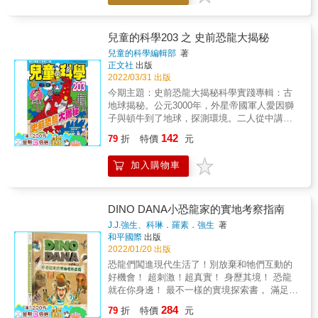
裡游的、在空中飛的恐龍等方式區分，幫助孩
子了解恐龍的特色與基本差異。 2、所有恐龍
輔以全頁彩色照片介紹，能真實了解恐龍樣貌
兒童的科學203 之 史前恐龍大揭秘
與特徵，更能吸引孩子注意力。 3、每種恐龍
兒童的科學編輯部
著
均標示生活地點與學名含義、生存年代、食
正文社
出版
性，強化認知，方便查閱，快速建立概念。
2022/03/31 出版
4、介紹方式淺顯易懂，重點放在恐龍的特徵、
今期主題：史前恐龍大揭秘科學實踐專輯：古
時代、生活習性、棲息環境等，更有和人類身
地球揭秘。公元3000年，外星帝國軍人愛因獅
高體型的比例簡圖對照，一目了然。 5、書末
子與頓牛到了地球，探測環境。二人從中講解
以恐龍圖像讓孩子玩猜猜看遊戲，既增加孩子
地球的地質年代、史前生態，還有一些恐龍的
142
對恐龍的記憶，更增進學習趣味。 6、適讀年
79
折
特價
元
分佈情況。誰改變了世界：每期介紹一位著名
齡廣，學齡前幼兒可先看圖認識恐龍，學齡兒
科學家，講述其生平及偉大發明與發現。這次
童則加強認知學習，更可當工具書使用。
加入購物車
介紹在多個領域都涉足研究、被譽為「數學王
子」的數學家——高斯。大偵探福爾摩斯科學
鬥智短篇：魔犬傳說(5)。華生與亨利發現了巴
里莫亞的苦衷，並從其口中得悉沼地附近有可
DINO DANA小恐龍家的實地考察指南
疑人物出沒。及後華生到雜貨店寄信時，發現
J.J.強生、科琳．羅素．強生
著
一個古怪身影，於是尾隨在後，結果竟見
和平國際
出版
到……？數學偵緝室：愛麗絲與大盜羅蘋。近
2022/01/20 出版
來出版的小說《怪盜羅蘋》風靡倫敦，還推出
恐龍們闖進現代生活了！別放棄和牠們互動的
了供收藏用的人物卡，愛麗絲與同學為如何有
好機會！ 超刺激！超真實！ 身歷其境！ 恐龍
效收集卡牌而苦惱，大偵探會怎樣替其解困？
就在你身邊！ 最不一樣的實境探索書， 滿足大
另外，李大猩為一宗珠寶失竊案找福爾摩斯幫
小恐龍迷的無限好奇與想像！ 榮獲美國艾美獎
284
忙。正當二人思考之際，卻因愛麗絲一句無心
79
折
特價
元
日間節目15項提名與3項大獎 美國亞馬遜兒童