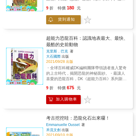
書中搭配淺顯易懂的可愛插圖，每個單元結束
書活潑生動、淺顯易懂，以深入淺出方式撰寫
的多遠！ 5、雷克斯暴龍到底是溫血動物還是
180
前還附有簡易的小測驗，讓孩子了解各種與恐
9
折
特價
元
的科普知識的問答書。具有以下特色：1 引發
冷血動物呢？&rarr;來幫雷克斯暴龍量體溫吧！
龍相關的知識。 ★本系列挑選主題包含：恐龍
孩子對科學的興趣：透過簡單易懂的科學理論
6、天氣好熱，恐龍們怎麼保持涼爽呢？ &rarr;
王國、海洋探險、人體奧秘、交通工具、動物
貨到通知
說明，幫助孩子成為小小科學家。2 培養孩子
躲在樹蔭下、挖洞遮陽，還有在泥坑裡滾來滾
世界、神奇大自然、地圖探索及建築工程，孩
的觀察力及想像力：引起孩子於各領域科學的
去！ 當恐龍就像隨處可見的小狗、小貓、小鳥
子可挑選自己喜歡的主題閱讀，也適合做為幼
知識探索，加強科學觀念。3 能快速查詢科學
一樣，時不時闖入你的生活，會多有趣、多好
兒園或學校的班級選書。 專家推薦 國立自然科
知識：依照由淺入深的順序，解答生物、人
玩呢？你可以近距離觀察牠們的生活習性，看
超能力恐龍百科：認識地表最大、最快、
學博物館研究員 楊子睿博士/專業審定 臉
體、宇宙等奇特奧妙的現象。4 增進親子共讀
牠們如何覓食、狩獵、退敵、求偶、養育寶
最酷的史前動物
書/Youtube自然教學名師 米蘭老師 金鼎獎科普
的時光：邀請專家精心設計，讓父母與孩子在
寶。你也能跟牠們有所互動，和細頸龍一起玩
作家、生態教育工作者 黃一峯 外景節目主持
克里斯．巴克
著
趣味的科學氛圍裡，能輕鬆互動。
滑板，與草食恐龍展開一場辣椒爭奪戰，嘗試
大石國際
出版
人、科普書籍作家 黃仕傑 國立清華大學生命科
騎上馬龍的背，或是和切齒龍交朋友
2021/09/28 出版
學系助理教授 黃貞祥
&hellip;&hellip;超級不可思議！ 小小恐龍家
・全球百科權威DK編輯團隊帶領讀者進入驚奇
們，和恐龍們一起進行實驗吧！ 1、腕龍的食
的上古時代，揭開恐龍的神秘面紗。・最讓人
量可真大，你知道牠一天要吃幾棵樹嗎？ 2、
喜愛的恐龍百科，DK《超能力百科》系列新
冠龍發出的鳴叫聲也太驚人了吧！為什麼牠要
作，亞馬遜讀者全體五星評價！・高品質的照
叫得這麼大聲？ 3、三角龍、惡魔角龍和華麗
675
9
折
特價
元
片與電腦繪圖，搭配一目了然的資訊，精準解
角龍一起打架，誰會贏呢？ 4、奔龍為什麼要
析恐龍的前世今生。・展示恐龍最令人驚嘆的
把肉塊黏在枝條上？ 5、矮暴龍跟雷克斯暴龍
加入購物車
特徵，運用從未見過的圖片、難以置信的數
到底有沒有親緣關係？ 6、鸚鵡龍的羽毛管有
據，讓大小恐龍迷都讚嘆的恐龍圖鑑深入認識
什麼用處？可以保護自己嗎？ 跟恐龍的距離這
比公車還大的蛇頸龍、跑得比馬還快的恐龍、
麼近，或許你可以透過跟恐龍的密切互動，解
牙齒和匕首一樣長的大貓！透過栩栩如生的電
考古挖挖哇：恐龍化石出來囉！
開許多現在仍然不能被解答的疑惑喔！ 擁有這
腦合成圖像，跟各種不可思議的史前動物面對
Emmanuelle Ousset
著
本恐龍圖鑑，你可以： ‧了解每一種恐龍的特
面！除了驚人的影像，《超能力恐龍百科》還
禾流文創
出版
色、生存年代、生活習性，與飲食偏好。 ‧輕鬆
充滿了各式各樣令人咋舌的事實。你知道霸王
2021/09/10 出版