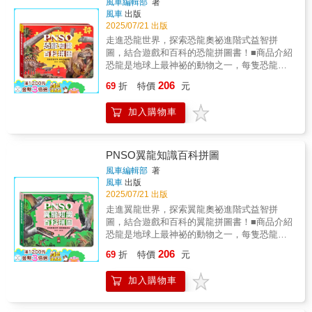
風車編輯部
著
快四歲的孩子，他興奮的對我說：「爸爸，我
證觀點。這就是科學方法，也是未來學習自
風車
出版
好喜歡這本書！」可見本書對於孩子的吸引力
然、理化、生物的基石。③ 養成閱讀理解與整
2025/07/21 出版
極高，推薦給大家，透過本書與孩子們一同共
理能力每種恐龍都有固定的資料架構，孩子在
走進恐龍世界，探索恐龍奧祕進階式益智拼
遊神祕恐龍世界！【聯合推薦】 王秋雯｜桃園
大量閱讀後能：快速抓住重點、整理多項資
圖，結合遊戲和百科的恐龍拼圖書！■商品介紹
市永順國小專任教師、自然科教學輔導團員、
訊、對比不同資料並得出結論，這比任何閱讀
恐龍是地球上最神祕的動物之一，每隻恐龍的
師鐸獎得主、全國科展優良指導教師 林建毅｜
教材都更自然、更有效。④ 吸收跨學科知識，
生存時代也不一樣，牠們有的跑得很快，有的
臺中市東園國小自然教師許彩梁｜教育部中央
206
地球科學、生物、地理一次補齊恐龍是通往科
69
折
特價
元
會飛，每隻恐龍都有不同的習性和生活習慣，
輔導團自然科學領域輔導員、師鐸獎得主郭靜
學世界的最佳入口。孩子能在一本書中認識：
一起來探索神祕的恐龍世界吧！《PNSO恐龍
如｜桃園市建德國小專任教師、教育部閱讀推
地質年代、地理區域、生物構造、演化學、氣
加入購物車
知識百科拼圖》內含6種不同片數的進階式益智
手
候變遷、物種滅絕假說。從古代到現代、從骨
拼圖，讓孩子動手拼拼看，同時閱讀不同時代
骼到地層，孩子打開的不是一本書，而是多個
的恐龍特色、知識、習性，培養閱讀習慣，搭
學科的整合學習。⑤ 激發好奇心與探究力，願
配不同階段片數的恐龍拼圖，讓孩子動手拼一
PNSO翼龍知識百科拼圖
意主動查答案的孩子，最會學習書中介紹火山
拼，不只強化手眼協調，同時也可以訓練腦力
風車編輯部
著
爆發說、隕石撞擊說、自相殘殺說等多種滅絕
與專注力，百科性的閱讀內文，讓孩子吸收知
風車
出版
理論。孩子會不斷思考「為什麼？」進而開始
識。家長可以和孩子一起閱讀、拼拼圖，並在
2025/07/21 出版
比對內容、查資料、提出假設，這就是最珍貴
孩子拼完後給予鼓勵，共享親子同樂及共讀時
走進翼龍世界，探索翼龍奧祕進階式益智拼
的自發性學習動力。◎家長買了這本書，也能
光，並在遊戲中學習。■商品特色1.恐龍知識百
圖，結合遊戲和百科的翼龍拼圖書！■商品介紹
獲得超出預期的收穫① 讓孩子自動安靜閱讀，
科神祕又有趣的恐龍知識百科，讓孩子認識恐
恐龍是地球上最神祕的動物之一，每隻恐龍的
省下陪讀壓力恐龍本身的魅力＋高質感圖像＝
龍世界，學習恐龍特色。2.漸進階段式益智拼
生存時代也不一樣，牠們有的跑得很快，有的
孩子會自己翻、自己研究、自己沉浸其中。這
206
圖35片、48片、63片的階段式恐龍拼圖，培養
69
折
特價
元
會飛，本書著重在孩子喜歡的翼龍，每隻翼龍
是一本能讓家長「終於可以喘口氣」的神奇圖
孩子腦力及專注力。3.認識恐龍名稱、習性理
都有不同的習性和生活習慣，一起來探索神祕
鑑。② 提供源源不絕的親子話題孩子會主動跟
解恐龍分類、習性、化石等不同的恐龍探索學
加入購物車
的翼龍世界吧！《PNSO翼龍知識百科拼圖》
你分享：「你知道這隻恐龍的背板有什麼作用
習，了解恐龍歷史。4.簡單易理解的閱讀內容
內含6種不同片數的進階式益智拼圖，讓孩子動
嗎？」即使家長不熟悉恐龍，也能透過圖片與
用簡單、較易理解的閱讀詞彙，讓孩子能夠輕
手拼拼看，同時閱讀不同時代、不同生活地區
文字一起探索，讓親子交流自然又輕鬆。③ 家