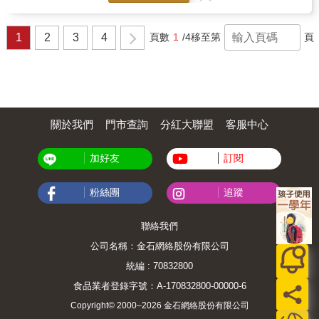
互相較勁，以「最強寶座」為目標大戰一場，
結果將會如何呢？翱翔於這個「假設」的世界
中，是不是讓人感到興奮不已呢？本書藉由CG
1
2
3
4
頁數
1
/4
移至第
頁
繪圖將場景還原呈現，請觀賞這場跨時空的恐
龍大亂鬥。
關於我們
門市查詢
分紅大聯盟
客服中心
加好友
訂閱
粉絲團
追蹤
聯絡我們
公司名稱：金石網絡股份有限公司
統編 : 70832800
食品業者登錄字號：A-170832800-00000-6
Copyright© 2000–2026 金石網絡股份有限公司