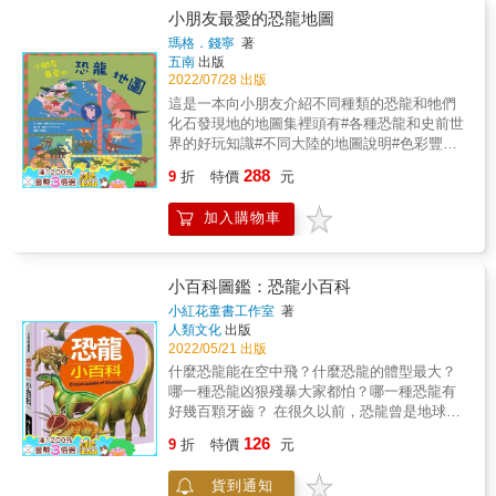
種對戰場面。閱讀過程中可以了解牠們的傳
小朋友最愛的恐龍地圖
說、外貌特徵、體型大小、攻擊能力、絕招特
瑪格．錢寧
著
色等。 除了24種龍對戰的震撼畫面，書中還根
五南
出版
據力量、魔力、防禦力、抗魔力、生命力、耐
2022/07/28 出版
力、速度和智慧，製作出各項「排行榜」，讓
這是一本向小朋友介紹不同種類的恐龍和牠們
牠們的各項能力更加一目了然。 準備好了嗎？
化石發現地的地圖集裡頭有#各種恐龍和史前世
翻開書本，一起觀賞跨越時間與空間的龍族對
界的好玩知識#不同大陸的地圖說明#色彩豐富
戰！雖然書中所有畫面都是想像出來的，但只
且可愛的插圖
要開始閱讀，絕對會讓你沉入其中
288
9
折
特價
元
&hellip;&hellip;或許，這些戰鬥正在我們不知道
的地方真實上演，誰知道呢？ ★神話與傳說中
加入購物車
的各種「龍」齊聚，展開王者之爭。 ★根據神
話與傳說記載，經想像而描繪出的戰鬥場景。
★詳加介紹24種「龍」的外型特徵、攻擊與防
禦絕招。 ★滿足好奇心與想像力的圖鑑書，一
小百科圖鑑：恐龍小百科
起加入龍族之戰！
小紅花童書工作室
著
人類文化
出版
2022/05/21 出版
什麼恐龍能在空中飛？什麼恐龍的體型最大？
哪一種恐龍凶狠殘暴大家都怕？哪一種恐龍有
好幾百顆牙齒？ 在很久以前，恐龍曾是地球的
主宰，恐龍小百科精選60種恐龍，詳細介紹恐
126
9
折
特價
元
龍所生活的年代及生活習性，帶孩子翱翔在神
奇的恐龍世界裡！ 本書特色 1、挑選孩子感興
貨到通知
趣的60種恐龍介紹，以草食性、肉食性、在海