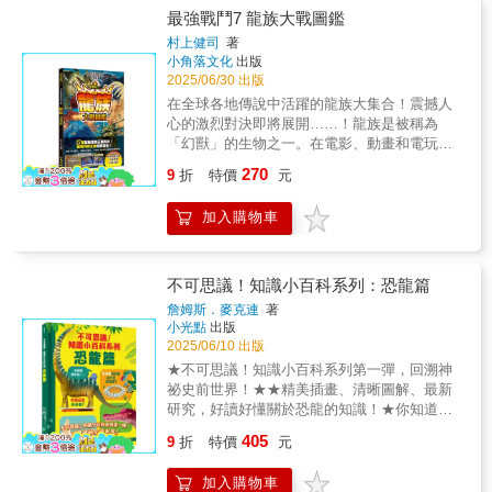
鬆學習恐龍新知。5.圓角大開本設計使用厚紙
的翼龍特色、知識、習性，培養閱讀習慣，搭
最強戰鬥7 龍族大戰圖鑑
長也能補充知識，與孩子一起變聰明許多父母
撕不破內頁，加上圓角大開本設計，翻閱書籍
配不同階段片數的恐龍拼圖，讓孩子動手拼一
閱讀後才驚呼：「原來恐龍這麼複雜，我也長
村上健司
著
安心又放心。■商品功能★促進手眼協調動動小
拼，不只強化手眼協調，同時也可以訓練腦力
知識了！」一本書讓全家都能用更科學的方式
小角落文化
出版
手拼拼圖，促進孩子手眼協調。★進階式知識
與專注力，百科性的閱讀內文，讓孩子吸收知
看世界。《恐龍圖鑑》不只是一本書，是孩子
2025/06/30 出版
拼圖階段式的片數拼圖，循序漸進強化孩子腦
識。家長可以和孩子一起閱讀、拼拼圖，並在
成長的能力工具，也是家長安心的選擇✔ 內容
在全球各地傳說中活躍的龍族大集合！震撼人
力與專注力。★百科閱讀內容搭配簡單又富有
孩子拼完後給予鼓勵，共享親子同樂及共讀時
專業可靠✔ 圖像精細震撼✔ 知識完整扎實✔ 能
心的激烈對決即將展開……！龍族是被稱為
知識性的閱讀內容，讓孩子培養閱讀好習慣。
光，並在遊戲中學習。■商品特色1.翼龍知識百
力培養多面向✔ 適合孩子，也適合全家✔ 值得
「幻獸」的生物之一。在電影、動畫和電玩遊
★防水厚紙撕不破防水厚紙材質不易撕破，可
科神祕又有趣的翼龍知識百科，讓孩子認識翼
收藏，也值得反覆閱讀如果你正在找一本能讓
戲等奇幻作品中，我們經常能看見龍族的身
安心讓孩子抓取、拼圖、翻閱。■商品規格【風
270
龍世界，學習翼龍特色。2.漸進階段式益智拼
9
折
特價
元
孩子「越讀越聰明」、「越讀越專注」、「越
影。人們自古便相信龍族的存在，並透過文字
車】PNSO恐龍知識百科拼圖出版社：風車圖
圖35片、48片、63片的階段式拼圖，培養孩子
讀越愛科學」的書，《恐龍圖鑑》會是放進購
或口耳相傳，將其驚人的力量，以及令人畏懼
書出版有限公司編者：風車編輯部適讀年齡：3
腦力及專注力。3.認識恐龍名稱、習性理解翼
加入購物車
物車後最不後悔的選擇。
之處代代記錄下來。在本書，傳說中的生存時
歲以上條碼：9786267496527尺寸：
龍分類、習性、化石等不同的恐龍探索學習，
代和出沒地區都各有不同的龍族們將齊聚一
29.3x21x2.5cm頁數：16頁出版時間：2025年7
了解恐龍歷史。4.簡單易理解的閱讀內容用簡
堂，展開激烈對戰。【目次】004 關於本書005
月產地：中國商品檢驗標誌：D33884
單、較易理解的閱讀詞彙，讓孩子能夠輕鬆學
大賽規則006 頁面說明008 全球最強龍王冠軍
不可思議！知識小百科系列：恐龍篇
習翼龍新知。5.圓角大開本設計使用厚紙撕不
選拔賽分組一覽011 注意事項戰鬥全球最強龍
詹姆斯．麥克連
著
破內頁，加上圓角大開本設計，翻閱書籍安心
王冠軍選拔賽013 16強賽 ～全球的龍族集結於
小光點
出版
又放心。■商品功能★促進手眼協調動動小手拼
此！～052 進階16強賽 ～阻擋在前方的日本龍
2025/06/10 出版
拼圖，促進孩子手眼協調。★進階式知識拼圖
和中國龍～090 表演賽 龍族VS惡魔3回合對決
★不可思議！知識小百科系列第一彈，回溯神
階段式的片數拼圖，循序漸進強化孩子腦力與
108 8強賽 ～強者們的大混戰！～122 準決賽
祕史前世界！★★精美插畫、清晰圖解、最新
專注力。★百科閱讀內容搭配簡單又富有知識
～最強的稱號近在眼前！～131 決賽 ～戰鬥即
研究，好讀好懂關於恐龍的知識！★你知道暴
性的閱讀內容，讓孩子培養閱讀好習慣。★防
將迎向最高潮！～專欄050 龍族的基本知識
龍住在哪裡嗎？你知道棘龍的鼻子有什麼特別
水厚紙撕不破防水厚紙材質不易撕破，可安心
405
①088 龍族的基本知識②106 龍族登場的神話
9
折
特價
元
用途嗎？副櫛龍的頭冠為什麼像伸縮喇叭？那
讓孩子抓取、拼圖、翻閱。■商品規格【風車】
和書籍120 龍族用語集138 龍族＆惡魔名冊一
些超級重的恐龍又是如何坐在蛋上卻不壓壞它
PNSO翼龍知識百科拼圖出版社：風車圖書出
覽◎適讀年齡：小學中年級以上，建議8歲以下
加入購物車
們的？這是一本為小小恐龍迷打造的知識小百
版有限公司編者：風車編輯部適讀年齡：3歲以