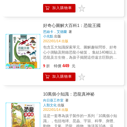
之語解開疑團，到底他們能否順利破案？讀者
化石類書暢銷榜第一名 榮獲美國艾美獎人氣優
在看故事之餘，也能一起解謎呢！漫畫 科學
加入購物車
良劇集改編 嗨，各位小小恐龍家們！我是黛
Q&A：太空垃圾場。小Q收到緊急警報，發現
娜，很高興認識你們。 我超級超級超級喜歡恐
一件巨型太空垃圾將墜落民居，遂與小松和晴
龍，雷克斯暴龍是我的最愛！你們呢？ 這本實
晴駕着太空船一探究竟，並從中講解太空垃圾
地考察指南，是我的恐龍圖鑑，記錄了我對於
好奇心圖解大百科1：恐龍王國
的種類、引發問題、解決辦法等。科學實驗
恐龍的學習心得，像我最愛的雷克斯暴龍，牠
芭絲卡．艾德蘭
著
室：光之奇幻旅程。熊貓蔡蔡和倫倫經光纖速
就有60根被稱作致命香蕉的大牙齒！幫雷克斯
小光點
出版
遞「包裹」，途中二人將會講解光纖的結構、
暴龍母子量體溫的實驗，讓我有了新發現──雷
2022/01/14 出版
光線如何在光纖傳遞等。
克斯暴龍是溫血動物！每次做恐龍實驗都會有
包含五大知識探索單元、圖解趣味問答、好奇
新發現是最棒的地方！ 現在，我的圖鑑也是你
心小測驗及附錄恐龍小秘笈， 集結140種以上
們的圖鑑囉！我相信你們一定會愛上它的。我
恐龍及古生物，為孩子揭開這些遠古巨獸的神
已經等不及跟你們一起做很多很多的實驗，挖
祕面紗！ 恐龍有哪些種類？你認得哪些恐龍
449
掘更多的恐龍知識了！ 如果恐龍闖進現代生活
9
折
特價
元
呢？ 恐龍們生活在什麼年代？牠們都吃些什
會是什麼樣子呢？ 1、在祖母家的棚舍外發現
麼？ 化石是什麼？梁龍為什麼整天都在吃東
恐龍大便，該怎麼知道是哪一隻恐龍的？ &rarr;
加入購物車
西？ 既然恐龍曾經是地球上最強大的生物，又
來做一個實驗，檢查看看大便裡的殘留物吧！
為什麼會滅絕？ 滅絕的恐龍還有機會像電影裡
2、巨盜龍來偷芹菜了！該怎麼阻止巨盜龍呢？
演的那樣復活嗎？ 所有孩子好奇的恐龍知識問
&rarr;找一隻大恐龍來嚇跑巨盜龍吧！但是來的
題，都在好奇心圖解大百科！ ★集結五大單元
10萬個小知識：恐龍真神祕
卻是肉食性恐龍，我們需要找更大隻的恐龍來
恐龍相關知識，收錄140種以上恐龍及上古生
向日葵工作室
著
嚇跑牠！ 3、爸爸用來烹調奶油燉雞的紅辣椒
物，滿足孩子對遠古巨獸的所有好奇心！ ★本
人類文化
出版
被草食性恐龍搶走了，該怎麼把紅辣椒搶回
系列依照主題分類，每一跨頁以問答的方式回
2022/01/14 出版
來？ &rarr;讓我們和恐龍來一場機智的辣椒爭奪
答孩子們最好奇的各種問題，適合幼兒園大班
這是一套專為孩子製作的一系列「10萬個小知
戰！ 4、要怎麼知道靠尾巴保護自己的草食恐
至小學低年級的孩子閱讀，讓孩子以輕鬆有趣
識」，包括地球、昆蟲、宇宙、科學、身體、
龍們，誰的尾巴最有力？ &rarr;做一顆會引起恐
的方式學習基礎知識。 ★除了文字介紹以外，
動物、天氣、恐龍、植物、海洋等10本。這套
龍們注意的足球，然後觀察牠們可以把足球打