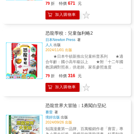
起回到當時的地球，一探究竟！驚奇的恐龍世
671
79
折
特價
元
＋英文雙語對照名稱】爬行類動物保育協會常
界 3 噓！恐龍的祕密恐龍的帥氣特色、棲息環
務理事曾文宣‧專業審訂！國立自然科學博物館
境、生活習性全都在「驚奇的恐龍世界」系
加入購物車
研究員 / 張鈞翔博士、台灣大學古生物學家 /
列！會挖井的恐龍、食物中毒的恐龍、超快長
蔡政修博士、YouTube神秘生物頻道調查員 /
大的恐龍……一起從化石發現恐龍的祕密！化
傑斯特Jester、科普作家、「盲眼的尼安德塔石
石是埋藏在地層中的生物故事，我們可以從恐
器匠」版主 / 寒波，齊聲推薦──最值得珍藏的
恐龍學校：兒童伽利略2
龍化石上的洞，發現牠可能曾被暴龍咬過；也
恐龍寶典！你知道誰是恐龍時代的海底霸王
可從湖邊的化石得知曾有恐龍集體中毒死在湖
日本Newton Press
著
嗎？你知道暴龍家族也有會飛的小型恐龍嗎？
人人
出版
邊；或發現有些恐龍會一起養育幼兒，或互相
你知道有一種恐龍可以潛到水底捕魚，也可以
2024/11/01 出版
捕食。儘管恐龍生存於數千萬年到兩億多年
抓住飛翔的翼龍嗎？現在就翻開本書，走進上
前，我們仍能透過化石了解牠們各式各樣的生
★日本牛頓新推出兒童科普系列 ★適
古時代與滅絕已久的大型動物相遇，一次揭開
活習性，是不是很神奇呢？翻開「驚奇的恐龍
合年齡：國小高年級以上 ★附「十二年國
關於恐龍的種種好奇與疑問，展開充滿驚奇的
世界」系列第三集，更加認識各種充滿特色的
教課綱對照表」供老師、家長參照進度 恐
跨時空探險！本書由英國著名兒童科普作家X古
恐龍吧！
龍早在人類出現以前，就在地球上生活過很長
316
脊椎動物學教授X數位平面視覺團隊，共同完
79
折
特價
元
一段期間。雖然無緣看到恐龍當時的模樣，不
成！精選收錄366種最具特色的史前物種，除了
過沉睡在地底的化石透露了牠們的外觀樣貌、
帶你認識恐龍的生態、特徵與習性，也透過精
加入購物車
身體構造、吃什麼樣的食物過活等等，有助於
緻繪圖，清楚重現細緻的崎角、羽毛、趾甲等
我們了解恐龍的相關生態，也會發現與現在所
外觀細節，從兇猛的霸王龍到溫和的巨型泰坦
見蜥蜴、鱷魚、鳥類有所關聯，可以從中探索
龍；從烏鴉大小的微盜龍，到高達40公尺的巴
生物的演化脈絡。 書中不但以完整的兩個
恐龍世界大冒險：1勇闖白堊紀
塔哥巨龍，每天認識一隻恐龍新朋友！近距離
章節，列出大家熟悉的恐龍種類，如暴龍、三
賽雷
著
遊覽神祕的侏儸紀樂園。◎ 本書特色特色1：
角龍、甲龍、腕龍等，有推估身體長度、發現
境好出版
出版
超專業！結合兒童讀物和古生物學，專為孩子
地點及生存年代，相關物種的差異及特色一目
2024/09/26 出版
製作的恐龍科普書根據美國研究，喜歡恐龍的
了然。也補充說明最受小朋友喜愛的暴龍是如
知識漫畫第一品牌、百萬暢銷作者「賽雷」專
孩子智商高！擅長撰寫自然歷史領域，以製作
何成為恐龍的王者呢？帶您一起瞭解其優異視