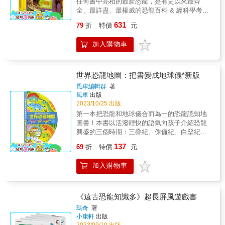
任何書中亮相的最新恐龍，是有史以來最齊
道？」將講解味道是甚麼、舌頭能感受甚麼感
與作者同輩的研究員，所以我在書中看到許多
全、最詳盡、最權威的恐龍百科 & 經科學考據
覺、喝水未必能解辣等知識。數學偵緝室：朱
共鳴之處，例如獲得博士學位的掙扎和喜悅，
的精采圖片，令人目不暇給 每種恐龍皆由擅長
古力爭奪戰。華生從巴黎旅行歸來，給小兔子
631
以及對未來的擔憂。書中也詳細記述了難以探
79
折
特價
元
自然插畫的插畫家精心繪製，附有恐龍化石照
和愛麗絲一瓶朱古力作為手信。愛麗絲提出玩
知的異國研究生生活，對於立志成為自然史研
片，且經科學考據，恐龍形象更能躍然紙上。
一個分朱古力的遊戲，誰能取得最後一粒朱古
究者的年輕人在考慮人生規劃時有很大幫
加入購物車
& 恐龍雖然消失已久，但今日我們依然不時會
力就贏，並可獨得所有朱古力。小兔子雖不明
助。」──日本亞馬遜書店讀者 & 「這本書反映
有嶄新的發現！這本全新增訂版的國家地理兒
就裏，也爽快答應。到底誰能勝出遊戲？今期
了作者樸實、熱情的個性。她的故事沒有過多
童暢銷書收錄了所有最新的物種，是有史以來
以漫畫與專欄結合方式，解說餘數的知識。讀
的裝飾，很直接地述說她的感受。我希望年輕
最完整、最入時的恐龍參考書。有最受歡迎的
世界恐龍地圖：把書變成地球儀*新版
者閱讀之餘，還可嘗試解開當中的數學謎題，
人都可以讀一讀，這是一本很棒的書，它在你
舊人物，包括凶猛的暴龍和溫和的雷龍，也有
訓練數學計算能力！漫畫 科學Q&A：塑膠大戰
風車編輯群
著
遇到困難時給你前進的勇氣。」──日本亞馬遜
令人驚奇的新發現，例如安祖龍、華麗角龍和
風車
出版
（下）。小Q等人須限時阻止外賣膠盒控制人類
書店讀者 &
奇翼龍。書中資訊皆經由國家地理學會與恐龍
2023/10/25 出版
的陰謀，豈料對方利用Mr.A的裝置，控制太平
學者考據，所有插圖為知名恐龍畫家精心繪
洋垃圾帶上的塑膠垃圾加以阻攔！究竟他們能
第一本把恐龍和地球儀合而為一的恐龍認知地
製，每種特色恐龍旁皆以資訊方塊呈現該種恐
否成功，拯救所有人？過程中將會解說PVC、
圖書！本書以活潑輕快的語氣向孩子介紹恐龍
龍的豐富知識，例如：學名、發現者、發現時
發泡膠、應付發泡膠新方法等知識。科學DIY：
興盛的三個時期：三疊紀、侏儸紀、白堊紀，
間與地點、長度、習慣、飲食、趣味小故事以
二十四節氣儀。熊貓蔡蔡根據節氣儀，知道快
讓孩子跟著本書回到遠古時期的地球，認識地
137
及分布區域等。 & 有史以來最完整的恐龍百
69
折
特價
元
要立冬，於是展開相應的農務工作，同時解說
球中生代的王者！閱讀《世界恐龍地圖》帶孩
科，2018全新增訂版！ 國家地理學會與恐龍專
中國曆法與二十四節氣的知識。
子暢遊地球遠古時期，認識恐龍的起源與演
家唐・萊森聯手打造，詳盡收錄所有曾發現過
加入購物車
化，探索地球的自然歷史發展，揭開遠古生物
的恐龍資料。 & 恐龍，中生代叱吒風雲的霸主
神秘面紗！本書透過對各種恐龍簡單明瞭的特
地球上最引發人類好奇心的生物 & 恐龍迷注
色介紹，使孩子印象深刻，能快速認識各種恐
意！ & 有史以來最完整的恐龍百科
龍。 將封底和封面貼合，立在桌上，本書立刻
《遠古恐龍知識多》超長屏風遊戲書
&mdash;&mdash;《國家地理學會終極恐龍百
變成一個地球儀，帶來趣味和驚喜。把書變成
瑪奇
著
科》隆重推出2018全新增訂版，全書收錄超過
地球儀，與孩子一起探索恐龍興盛期！
小康軒
出版
600種恐龍，書中資訊皆經由國家地理學會與恐
2023/09/10 出版