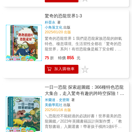
親子共讀或教師導讀
科，內容涵蓋恐龍的「生活習性」、「身體構
上條碼：9786267496510尺寸：
造」及「生存環境」等，解答你的每個疑問。
29.3x21x2.5cm頁數：16頁出版時間：2025年7
讓你在閱讀中不僅滿足好奇心，還能收穫滿滿
月產地：中國商品檢驗標誌：D33884
驚奇的恐龍世界1-3
的知識與樂趣！◎本書特色・細緻插圖、知識
朴晉永
著
對比，提升閱讀理解全書配有細緻生動的插
小角落文化
出版
圖，彷彿帶你穿越時光，回到數千萬年前的恐
2025/01/20 出版
龍時代。插畫家用精細的筆觸，讓每頁圖像都
驚奇的恐龍世界 1 我們是恐龍家族恐龍的帥氣
充滿視覺震撼。特別設計的圖文對比，幫助掌
特色、棲息環境、生活習性全都在「驚奇的恐
握不同恐龍間的獨特之處。・最新專業知識，
龍世界」系列！有些恐龍像是戴了安全帽，有
解答各種驚奇問題本書由布里斯托爾大學地球
些恐龍像穿了盔甲，還有些恐龍頭上長角、脖
855
科學學院安德烈．羅威博士的專業建議編著，
75
折
特價
元
子超長，或是有雙大長腿或翅膀⋯⋯各式各樣
用最新研究，帶你認識正確的恐龍知識！◎國
的恐龍在兩億多年的地球上生存著，甚至還有
外讀者好評推薦「孩子每天都翻這本書，還興
加入購物車
些恐龍幸運地存活至今，生活在我們身邊！？
奮地分享裡面的知識，真的值得買！」「插圖
你知道牠們為什麼演化出這些帥氣的特色嗎？
太棒了，像在看恐龍展，內容又有趣又豐
「驚奇的恐龍世界」系列第一集為你解答！驚
富！」「連大人都覺得有趣，適合全家一起探
奇的恐龍世界 2 熱熱鬧鬧的恐龍星球恐龍的帥
一日一恐龍 探索超圖鑑：366種特色恐龍
索恐龍世界！」
氣特色、棲息環境、生活習性全都在「驚奇的
大集合，走入驚奇有趣的跨時空探險！
恐龍世界」系列！茂密森林、乾燥沙漠、小
〔特徵精繪彩圖X中英名稱對照〕
米蘭達．史密斯
著
島、河邊……不同的環境住著不同的恐龍！在
美藝學苑社
出版
跨越地球歷史一億多年的中生代期間，世界上
2025/01/16 出版
有各式各樣的恐龍棲息著。為什麼有些恐龍能
＼恐龍控不能錯過的必讀好書！世界最美的恐
長到三層樓這麼高，有些恐龍卻很迷你？為什
龍圖鑑／2023年英國書籍設計與製作獎，「教
麼有些恐龍動作緩慢，有些卻能靠後腳快速奔
育類書籍」入圍選書！帶著孩子橫跨1億6千萬
跑？翻開「驚奇的恐龍世界」系列第二集，一
年的古老王朝，走入奇幻的恐龍王國。【注音