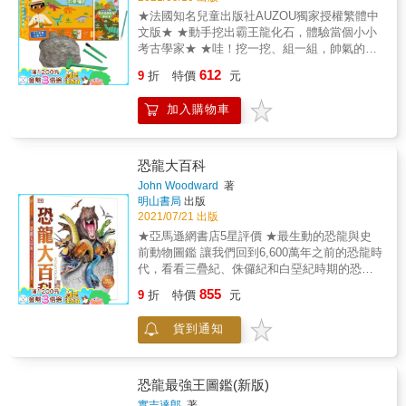
有趣的認識恐龍們之間的關係。 ‧透過實驗假
龍的咬合力道是史上所有陸棲動物中最強的
★法國知名兒童出版社AUZOU獨家授權繁體中
設，認識目前古生物學家們也還沒有定論的恐
嗎？你知道怪異的阿馬加龍脖子上長著60公分
文版★ ★動手挖出霸王龍化石，體驗當個小小
龍疑問。 ‧獲得關於恐龍的新知識、新問題以及
長的棘刺嗎？你知道切齒魚龍的眼睛直徑有25
考古學家★ ★哇！挖一挖、組一組，帥氣的霸
新發現。 ‧引導孩子學習觀察與記錄，提升科學
公分嗎？透過化石特徵和最新的科學技術，了
王龍就出來囉！★ ★15種恐龍的檔案，創造屬
素養。 ‧激發孩子的探索欲、求知欲以及學習
612
解古生物學家如何一點一滴地拼湊出恐龍的樣
9
折
特價
元
於你的恐龍研究筆記本★ 超值！內含霸王龍化
欲。 ‧滿足孩子的好奇心與想像力。 本書特色 ‧
貌與生活方式。你若想成為恐龍專家，本書就
石、考古工具組、恐龍研究筆記本、鉛筆，一
有趣詳實的考察筆記，激發求知欲 「恐龍考察
是最精采、最豐富的指南。
加入購物車
次擁有考古學家必備裝備！ 快來收藏超精細、
筆記」引導孩子學習觀察與記錄，激發孩子的
具有可動性的霸王龍模型，打造屬於你的化石
探索求知欲。 ‧生活化的恐龍實驗，提升科學素
博物館吧！ 你知道什麼是化石嗎？ 你知道考古
養 滿足孩子們喜歡幻想的特質，將「恐龍實
學家的工作是什麼嗎？ 你知道巨大的霸王龍卻
驗」融入想像情節，提升科學素養。 ‧生動的恐
恐龍大百科
有一雙短小的手臂嗎？ 你知道甲龍背上的甲板
龍圖片，滿足好奇心 生動的恐龍圖片，36種恐
John Woodward
著
是牠防禦的盔甲嗎？ 快使用考古裝備，動手來
龍的特色、生活習慣和飲食偏好，鉅細靡遺的
明山書局
出版
挖掘化石，不只深入了解神祕的恐龍，還能體
一一介紹，滿足孩子們的好奇心。 ‧充滿科學發
2021/07/21 出版
驗當個小小考古學家！ 本書特色 ▌從挖掘到組
現與事實的豐富內容 多達兩百多頁的豐富內
★亞馬遜網書店5星評價 ★最生動的恐龍與史
裝，培養孩子專注力 ▌ 利用套盒內附的考古工
容，涵蓋亞洲、歐洲、非洲、美洲等地區，以
前動物圖鑑 讓我們回到6,600萬年之前的恐龍時
具組，慢慢將霸王龍化石挖掘出來，首先用槌
精美插圖結合寫實場景描繪出恐龍的習性和生
代，看看三疊紀、侏儸紀和白堊紀時期的恐龍
子敲打鑿刀，小心地在石膏塊上挖出洞，再用
活情境，充滿驚人的科學發現與事實。 ‧淺顯的
與其他史前動物如何演化、如何生活、又因何
855
毛刷清除化石上的石膏粉塵，過程中一定要仔
解說、易懂的對照圖示和精美插畫 逗趣的實驗
9
折
特價
元
滅絕！ 本書收錄你最想瞭解的恐龍，例如暴
細觀察，因為有些骨頭會藏在小石塊裡面！要
與解說，貼近生活的對照圖示，精美的彩圖與
龍、劍龍和伶盜龍，並涵蓋許多史前海洋動
讓孩子專心，最重要的就是要「好玩」，本套
插畫，讓孩子們擁有一本最特別、最有趣的恐
貨到通知
物、陸地上巨大的猛瑪象、以及在天空翱翔的
組即是讓孩子邊動手探索最喜歡的恐龍、邊培
龍圖鑑。 ※適讀年齡：3～10歲親子共讀，10
翼龍類。每一種生物都有其獨特的特徵，英國
養專注力和觀察力。 ▌超真實模擬，認識考古
歲以上自己閱讀
DK出版社運用最新的古生物學發現、最先進的
學家的工作 ▌ 考古學家的工作除了「發掘」之
3D繪圖技術、以及豐富的動物行為知識，來重
恐龍最強王圖鑑(新版)
外，要做的事情還有很多，跟著套盒內附的
現本書中獨一無二的史前動物圖像。 本書特色
實吉達郎
著