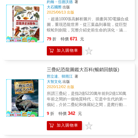
約翰・伍德沃德
著
載等，加以想像後描繪出恐龍及遠古生物的樣
大石國際
出版
貌，再進一步研究牠們的各項能力，模擬出各
2025/06/13 出版
種對戰場面。閱讀過程中可以了解牠們的外貌
・超過1000張高解析圖片、插畫與3D電腦合成
特徵、武器、特殊能力、攻擊技巧等。 除
圖，重現恐龍世界・從三葉蟲到暴龍，從巨型
了32位參賽者對戰的震撼場面，書中還根據力
蜈蚣到劍龍，完整介紹史前生命的演化・涵蓋
量、攻擊力、防禦力、耐力、爆發力、速度、
恐龍、翼龍、海生爬行動物、原始哺乳類等全
智慧、凶暴性，製作出各項「排行榜」，讓牠
671
79
折
特價
元
類別生物・結合圖解＋資訊方塊＋知識小百
們的各項能力更加一目了然。 準備好了
科，輕鬆吸收不費力・每頁都有重點資料：體
嗎？翻開書本，一起觀賞跨越時間與空間的恐
加入購物車
型、食性、年代、特徵一目了然・與美國史密
龍戰隊大決鬥！雖然書中所有畫面都是想像出
森尼學會合作出版，亞馬遜五顆星評鑑上千張
來的，但只要開始閱讀，絕對會讓你沉入其中
精彩圖像 × 最全面的恐龍知識 × 兒童必備科普
&hellip;&hellip;或許，這些戰鬥正在我們不知道
寶典！與史密森尼學會合作，專為9到12歲兒童
的地方真實上演，誰知道呢？ 書籍特色： ★不
三疊紀恐龍圖鑑大百科(暢銷回饋版)
打造的超震撼恐龍百科，圖文並茂、深入淺
同種類的遠古生物及恐龍首次並肩作戰，展開
邢立達、韓雨江
著
出，滿足每一位恐龍迷的好奇心！你知道嗎？
王者之爭。 ★根據古生物學研究資料推測，經
大智文化
出版
考古學家最近發現了一隻1億1000萬年老的「結
想像而描繪出的戰鬥場景。 ★詳加介紹32種恐
2020/12/02 出版
節龍」，還有一些帶羽毛的恐龍在中國出土！
龍及遠古生物的特徵、攻擊與防禦絕招！ ★結
所謂三疊紀，是指2億5220萬年前到2億130萬
這本圖鑑將帶領你穿越時空，認識這些神祕又
合知識與想像力的圖鑑書，滿足對神祕恐龍的
年前之間的一個地質時代，它是中生代的第一
奇妙的史前生物。從致命的暴龍、溫和的梁龍
好奇心！
個紀，介於二疊紀和侏羅紀之間，是爬行動物
到有盔甲的遠古魚類、巨型馬陸和可怕的史前
和裸子植物的崛起的時代。三疊紀的名稱是
342
鯊魚，這本精采絕倫的恐龍百科不僅收錄化石
9
折
特價
元
1834年弗里德里希&bull;馮&bull;阿爾伯提起
碎片、完整骨骼，更以電腦繪圖重現各種史前
的，他將這段時間白色的石灰岩、紅色的沙岩
生物的樣貌，是每位熱愛恐龍的孩子不可錯過
加入購物車
以及黑色的頁岩這樣的三層岩石層統稱為三疊
的珍貴圖鑑。本書內容涵蓋各類史前生命，從
紀。 & 三疊紀是以二疊紀末時的一次滅絕事件
最早的無脊椎動物到最初的哺乳類，帶領小讀
開始，當時滅絕了地球的大部分生物，許多大