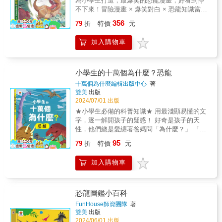
為小學生打造，最爆笑的恐龍漫畫，好看到停
兒童科普書籍聞名的米蘭達．史密斯，為了讓
覺、嗅覺跟強力的咬合力等特色。 而恐龍
不下來！冒險漫畫 × 爆笑對白 × 恐龍知識當外
孩子們更深入瞭解不為人知的古生物世界！與
相關研究也不斷有新發現，過去認為鳥類的祖
星人來到白堊紀世界，該如何在恐龍四伏的世
古脊椎動物學教授Mike Benton攜手合作，以恐
356
先源自始祖鳥，現在發現近鳥龍更為接近，也
79
折
特價
元
界，順利存活並完成任務呢？ 你知道白堊紀
龍為主題，共創生動有趣的閱讀體驗！帶孩子
從化石陸續釐清這些生物的顏色。在孩子探索
時期的海中霸主是哪種恐龍嗎？ 「地球已知
們一起探索樂趣無窮的恐龍生態。特色2：超漂
恐龍的驚喜中，成人也可以獲取新知，瞭解過
加入購物車
最大的飛行動物」是什麼恐龍？ 身上有尖
亮！聯合最強美術設計團隊，完美呈現恐龍特
去地球的霸主是什麼模樣！
刺、頸盾、鎧甲的恐龍，卻是草食性恐龍？ 為
色的精緻細節本書中的彩圖由五位藝術家共同
了尋找能源雷電，三個賽雷星人來到了白堊紀
創作，包括童書美術插畫家Jenny Wren、生物
的地球， 他們遇到了霸王龍、三角龍、滄
科學插畫家Juan Calle、數位格式創作家Xuan
小學生的十萬個為什麼？恐龍
龍、風神翼龍等各種恐龍， 一路上，他們
Le、數位繪圖Max Rambldi和平面設計Olga
十萬個為什麼編輯出版中心
著
利用各種高科技裝備化險為夷， 誤打誤撞
Baumert，他們運用各自的視覺設計專長，精心
雙美
出版
越來越深入恐龍世界，展開了一連串的冒險！
呈現每一隻恐龍的外觀細節和特徵，帶孩子飽
2024/07/01 出版
究竟他們能不能順利找到能源呢？ 賽
覽恐龍的奇妙之處。特色3：超豐富！共收錄
★小學生必備的科普知識★ 用最淺顯易懂的文
雷用爆笑有趣的方式，讓孩子身歷其境地瞭解
366種恐龍，帶你走進超乎想像的奇幻恐龍世界
字，逐一解開孩子的疑惑！ 好奇是孩子的天
生物知識。 快跟這群可愛外星人一起去冒
本書以日曆的方式設計，精選一天一種特色恐
性，他們總是愛纏著爸媽問「為什麼？」 「誰
險吧！ 本書特色1. 兼具知識性與趣味性：
龍，從海洋到陸地、天空，不僅揭開常見恐龍
是侏羅紀最強的恐龍？」 「恐龍能復活嗎？」
95
以幽默的方式介紹知識，讓孩子在哈哈大笑中
的全新面貌，也將介紹你認識新發現的恐龍物
79
折
特價
元
「地球上發生過幾次大滅絕？」 這些天馬行空
輕鬆理解，在三分鐘之內掌握重點！2. 沉浸式
種，例如：會模仿鳥類的「德國翼龍」、植食
的想像、一個又一個的疑問背後， 代表著強烈
學習恐龍知識：全面介紹白堊紀的特色恐龍，
性的大型恐龍「劍龍、脘龍」以及像火雞大小
加入購物車
的求知欲望與學習能力。 本書精選64則小學生
如霸王龍、三角龍、滄龍……3. 方便閱讀的大
的蟲食性恐龍「中國鳥腳龍」等，徹底拓展對
最好奇、最愛問的「恐龍的十萬個為什麼？」
開本：可愛呆萌的畫風、全彩印刷，跟著賽雷
恐龍的認知！特色4：超有趣！以生活習性為基
帶領他們一步步探索恐龍的身體構造、習性、
踏上恐龍世界大冒險吧！【適讀年齡】無注
礎，讓人大開眼界的全方位恐龍知識本書動物
行為與生存方式， 還有《遠古動物分類心智
恐龍圖鑑小百科
音，適合7-12歲閱讀
皆附上存在時代、科屬、食性、體長、體重和
圖》，幫助孩子訓練邏輯思維、統整知識， 快
FunHouse師資團隊
著
發現地等資訊，並以淺顯有趣的口吻介紹動物
來一起揭開恐龍的神祕面紗，成為科普知識小
雙美
出版
們充滿特色的生活方式！並收錄恐龍崛起與終
達人吧！ 《全系列產品》 小學生的十萬個為什
2024/06/01 出版