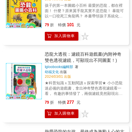
結的原因，以及如何發現恐龍等精彩故事，帶
麼？動物 小學生的十萬個為什麼？人體 小學生
孩子的第一本圖鑑小百科 最愛的恐龍，都在裡
你走進長達一億六千萬的恐龍王朝，開啟一場
的十萬個為什麼？地球 小學生的十萬個為什
面！ 什麼？原來翼手龍其實不是恐龍！ 暴龍可
冒險之旅。◎ 各界專家，驚豔推薦！「喜愛恐
麼？恐龍 ✽有注音 ✽適讀年齡：7歲以上 本書
以一口咬死三角龍嗎？ 本書帶領孩子系統化認
龍朋友們，就從你的生日開始，尋找專屬於你
特色 1.貼近生活，激發探索的求知欲。 2.圖文
識神祕的恐龍， 清晰生動的大圖、重點文字說
的恐龍，逐日探索驚奇的恐龍世界吧！」── 國
101
並茂，滿足孩子的好奇心。 3.淺顯易懂，培養
79
折
特價
元
明，更容易閱讀， 快和孩子一起來尋找答案
立自然科學博物館研究員 / 張鈞翔博士「讓我
自主閱讀能力。 4.訓練思維，用心智圖統整知
吧！ 特別選用不反光紙張材質， 不傷眼好閱
們跟著《一日一恐龍探索超圖鑑》這一本精美
識。 &
加入購物車
讀！ 【全系列商品】 F20211 恐龍圖鑑小百科
的圖鑑，每一天都是美好的古生物日。」── 台
F20212 動物圖鑑小百科 F20213 海洋圖鑑小百
灣大學古生物學家 / 蔡政修博士「這是一本有
科 F20214 甲蟲圖鑑小百科 本書特色 1.【恐龍
關恐龍的寶典，不只有豐富的生物知識，更有
簡介圖表化更清楚】 將恐龍生存年代與分類圖
恐龍大透視：濾鏡百科遊戲書(內附神奇
重現恐龍樣貌的精緻插畫，對未知世界探索的
表化，幫助孩子更容易對喜愛的恐龍建立概
好奇心就從小開始培養，帶著小孩一起進入千
雙色透視濾鏡，可顯現出不同圖案！)
念。 2.【主題化分類整理幫助理解】 透過三大
萬年前的古地球吧！」── YouTube神秘生物頻
Igloobooks編輯部
著
主題（植食性恐龍、肉食性恐龍、其化古生
道調查員 / 傑斯特Jester
幼福文化
出版
物）分類認識，每個主題前還有簡單說明，有
2024/03/01 出版
組織了解恐龍間的基本差異。 3.【重點式文字
★科普知識ｘ互動閱讀ｘ探索學習★ 小小恐龍
搭配注音好閱讀】 精心整理的重點內容、大大
迷必備的遊戲書，拿出神奇雙色透視濾鏡看一
的文字搭配注音，淺顯易懂更容易閱讀。 4.
看， 有趣的事情發了，兩個濾鏡竟然顯現出不
【有趣自我介紹的對話增加趣味性】 圖片旁邊
同的圖案！ & 恐龍有哪些種類？牠們都吃些什
配上有趣、知識性的介紹，以第一人稱介紹恐
277
79
折
特價
元
麼？這麼多種的恐龍，要怎麼在地球上和平共
龍，引起孩子興趣。 &
存呢？曾經稱霸地球的恐龍，擁有那些生存絕
加入購物車
技？拿出神奇濾鏡透視恐龍的身體，搭配豐富
的知識內容，讓學習充滿驚喜和趣味，絕對可
以滿足無限好奇心，一起深入探索恐龍世界
吧！ & 知識重點 什麼是恐龍？／凶猛無比的獸
熱愛恐龍的女孩，最終成為激勵人心的古