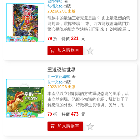
健部伸明
著
國發現的「霸王龍」，在亞洲竟然有一個幾乎
幼福文化
出版
一模一樣的親戚，那就是特暴龍。徹底閱讀本
2023/02/01 出版
書，絕對讓你對恐龍更了若指掌！ &
龍族中的最強王者究竟是誰？ 史上最激烈的惡
龍對決，震撼登場！ 東、西方龍族蓄滿戰鬥力
驚心動魄的龍之對決時刻已到來！ 24種龍展開
一對一淘汰賽，戰況令人目不轉睛！ 在龍之傳
221
79
折
特價
元
說中擁有最強力量的王者，究竟是誰？ 雙足飛
龍VS怒蛇；佩魯達VS伊盧揚卡；九頭蛇VS法
加入購物車
夫納；火龍VS暴風雨海怪；貝武夫之龍VS薇薇
爾；魁札爾科亞特爾VS應龍；蜃龍VS聖喬治之
龍；林德蟲VS庫耶列布希&hellip;&hellip; 世界
各地都流傳著與「龍」有關的神話故事與傳
重返恐龍世界
說，牠們有善有惡，有的會飛翔、噴火，有的
世一文化編輯
著
能施展神通，其神祕的外表和特殊的能力，每
世一文化
出版
每令人著迷且想一探究竟。本書以北歐、希
2022/10/26 出版
臘、印度、英國、中國、美索不達米亞等傳說
本產品以立體劇場的方式重現恐龍的風采，藉
中的龍為主角，展開一場場力量與絕招齊出的
由立體劇場、恐龍小知識的介紹，幫助孩子了
精采戰鬥！在充滿不同特色的龍族強者中，誰
解恐龍的外形、特徵和生長環境。另外，附有
會是最後的勝利者？現在，戰鬥即將開始，不
20隻塑膠製的恐龍可讓孩子在立體劇場中進行
473
論是被奉為神的龍，還是曾被勇士收服的惡
79
折
特價
元
角色扮演，展開一場刺激的恐龍爭霸戰。
龍，都將盡情施展神力、魔力與攻擊絕招，直
到分出勝負為止。 書中內容根據各時期神話與
加入購物車
傳說所描述的各種龍，加以想像後描繪出其樣
貌，再進一步研究牠們的各項能力，模擬出各