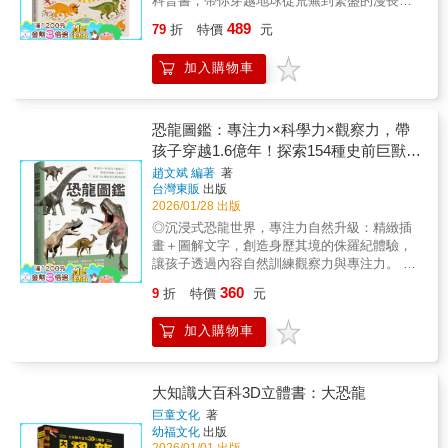
科普書，帶你穿越地球從荒蕪到繁盛的漫長歷
史。 ✎生動的插圖、資訊圖表與地圖，重現恐
489
79
折
特價
元
龍與各類已滅絕生物的真實樣貌。✎帶領讀者
橫跨 45 億年的地球生命史，讓古生物學變得既
加入購物車
迷人又容易理解，適合各年齡層的讀者。
✎Amazon暢銷作者，五顆星好評最新著作。從
地球最初只有單細胞生物的嚴酷年代開始，進
入古生代：大陸覆滿綠意，植物形成廣闊森
恐龍圖鑑：專注力×科學力×觀察力，帶
林，昆蟲振翅飛翔，海洋脊椎動物學會登陸生
孩子穿越1.6億年！探索154種史前巨獸的
存。接著來到中生代——恐龍稱霸的時期：如
祕密
趙文斌 編著
著
巨大的暴龍、長頸的雷龍、笨重的劍龍，它們
台灣東販
出版
曾經漫步在地球之上。最後進入新生代冰河時
2026/01/28 出版
期，迎接邂逅猛獁象與早期人類等哺乳動物的
◎沉浸式恐龍世界，專注力自然升級：精緻插
出現。本書以精彩生動的插圖、資訊圖表與地
畫＋圖解文字，創造身歷其境的侏羅紀體驗，
圖，重現恐龍與各類已滅絕生物的真實樣貌，
讓孩子透過內容自然訓練觀察力與專注力。 ◎
將古生物學以視覺化方式普及化。。作者善用
科學思維力大提升：引導孩子透過化石線索、
視覺描繪知識，她的插畫不是「重現真實」，
360
9
折
特價
元
生活推論與特徵對照，練習科學思維與邏輯能
而是「用設計語言講述知識」，讓每一頁知識
力。 ◎爸媽安心買的高CP值圖鑑：內容紮實孩
繽紛、充滿美學。跟著她的圖像一起橫跨 45 億
加入購物車
子會反覆研讀、家長免陪讀也OK，是值得收藏
年的地球生命史，你將發現古生物學變得既迷
的恐龍知識書。 ★★帶孩子穿越1.6億年，開啟
人又容易理解，適合各年齡層的讀者。 「本書
專注力×知識力×科學力的史前冒險★★在琳瑯
精彩地講述了地球以及在其上繁衍生息的豐富
滿目的童書世界裡，家長最難做的決定之一，
大知識大百科3D立體書：大恐龍
生命……你或許會因為書中廣受歡迎的恐龍而
就是如何選出一本「孩子讀得開心，家長也覺
來，但更重要的是，你將獲得一次關於這顆神
巨童文化
著
得值得」的書。《恐龍圖鑑》正是這樣一本從
幼福文化
出版
奇星球及其孕育的生命歷程的非凡速成課
孩子到大人都會反覆翻閱、越讀越有收穫的高