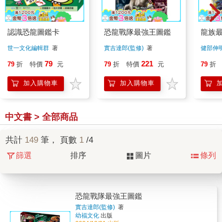
認識恐龍圖鑑卡
恐龍戰隊最強王圖鑑
龍族
世一文化編輯群
著
實吉達郎(監修)
著
健部伸
79
221
79
折
特價
元
79
折
特價
元
79
折
加入購物車
加入購物車
中文書 > 全部商品
共計
149
筆， 頁數
1
/4
篩選
排序
圖片
條列
恐龍戰隊最強王圖鑑
實吉達郎(監修)
著
幼福文化
出版