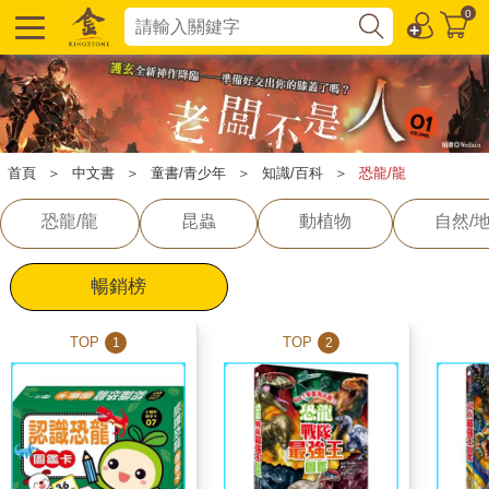
0
首頁
＞
中文書
＞
童書/青少年
＞
知識/百科
＞
恐龍/龍
恐龍/龍
昆蟲
動植物
自然/
暢銷榜
TOP
TOP
1
2