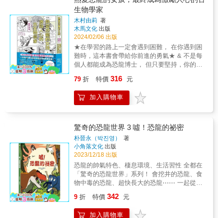
腳類／花招百出的植食性恐龍 體型取勝的蜥腳
生物學家
類／空中的王者：翼龍類／海中悠遊的怪獸 恐
木村由莉
著
龍如何照顧寶寶／滅絕時刻來臨／化石穿越時
木馬文化
出版
空／誰是恐龍的後代？ & 專業審訂 臺中國立自
2024/02/06 出版
然科學博物館地質學組 楊子睿博士 & 本書特
★在學習的路上一定會遇到困難， 在你遇到困
色 & ★科普百科知識：幫助孩子培養學習興
難時，這本書會帶給你前進的勇氣★ & 不是每
趣，建立必備素養，啟發跨領域、跨學科探
個人都能成為恐龍博士， 但只要堅持，你的夢
究。 ★拒絕呆板枯燥：透過濾鏡看到截然不同
想就一定會實現！ 這是一段將全部的青春都奉
的生動圖畫，將文字圖像、真實化呈現眼前。
316
79
折
特價
元
獻在恐龍和古生物上的女孩， 比起同年紀的人
★雙色神奇濾鏡：充滿巧思的互動設計，將細
晚了十年才進入職場， 終於成為古生物學家的
節隱藏起來，滿足孩子好奇探索的樂趣。 & ＊
加入購物車
故事。 & 每個孩子小時候都可能著迷於某個事
適讀年齡：3歲以上
物，像是汽車、恐龍、洋裝、漫畫、遊戲
&hellip;&hellip;但是立志要往喜愛的路上前行，
最終成為專家的，恐怕少之又少。 & 女孩的成
驚奇的恐龍世界 3 噓！恐龍的祕密
為恐龍博士之路 本書是一個小時候非常喜歡恐
朴晉永（박진영）
著
龍的女孩，因為在大恐龍博覽會獲得了一個小
小角落文化
出版
小化石而深深著迷；因為看了電影《侏羅紀公
2023/12/18 出版
園》才知道古生物學家這個職業；立志要成為
恐龍的帥氣特色、棲息環境、生活習性 全都在
一名恐龍博士，所歷經的努力、研究，以及遠
「驚奇的恐龍世界」系列！ 會挖井的恐龍、食
赴他鄉自立自強最終取得博士學位的真實且激
物中毒的恐龍、超快長大的恐龍⋯⋯ 一起從化
勵人心的故事。 & 數學成績讓她差點上不了大
石發現恐龍的祕密！ 化石是埋藏在地層中的生
342
學 木村由莉把自決定成為恐龍博士之後，她從
9
折
特價
元
物故事， 我們可以從恐龍化石上的洞，發現牠
國中、高中的準備考試、搜尋相關的學科學校
可能曾被暴龍咬過； 也可從湖邊的化石得知曾
的資訊，尋找可以協助、諮詢的學者、老師的
加入購物車
有恐龍集體中毒死在湖邊； 或發現有些恐龍會