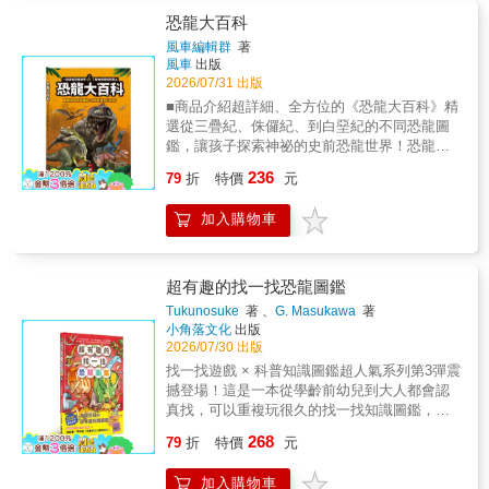
者認識地質年代、演化歷程與滅絕原因，全面
型草食性與肉食性獸類的消失，形成許多空缺
恐龍大百科
掌握恐龍相關知識。書中搭配大量精美插圖、
的生態位。生存於早期三疊紀的動物有從二疊
風車編輯群
著
照片與圖解，提供絕佳的視覺學習體驗，不僅
紀遺留下來的，也有新出現的動物。然而，從
風車
出版
適合孩子獨立閱讀，也可以親子共讀。
二疊紀遺留下來的動物曾短暫出現欣榮，之後
2026/07/31 出版
便消失絕種，而由新出現的物種在整個中生代
■商品介紹超詳細、全方位的《恐龍大百科》精
取得支配地位。 & 在三疊紀期，許多種類的恐
選從三疊紀、侏儸紀、到白堊紀的不同恐龍圖
龍始祖群開始出現，其中包括了槽齒龍、板龍
鑑，讓孩子探索神祕的史前恐龍世界！恐龍是
等等；在海洋中，也出現了第一批的魚龍了。
地球史上在中生代出現的多樣化優勢脊椎動
236
世界上最早的烏龜&mdash;&mdash;原顎龜也
79
折
特價
元
物，在陸地、天空、海洋都遍布牠們的蹤影。
出現在三疊紀晚期。 & 三疊紀的物種由於主要
雖然恐龍現在已經滅絕了，但是人們對於牠們
生活在炎熱貧瘠的環境中，因此恐龍體型較
加入購物車
的喜愛與探索卻從未間斷，隨著化石生存痕跡
小。早期出現的恐龍包括艾雷拉龍、板龍、欽
不斷被發現，我們對於恐龍的了解與好奇心和
迪龍、腔骨龍、始盜龍等。到了三疊紀晚期
想像力，不增反減，不停的研究豐富了我們的
時，以另一次的滅絕事件結束三疊紀而進入侏
探索欲，也更了解地球生命和環境的演化過
超有趣的找一找恐龍圖鑑
儸紀時代，一般三疊紀被分成早、中、晚三
程。本書透過逼真的全彩圖解與全方位詳細的
Tukunosuke
著 、
G. Masukawa
著
期。 & 三疊紀早期 （ 斯基甫階， Scythian
文字介紹，以地質年代為基礎，轉化成生動的
小角落文化
出版
） Spathian （2.419-2.417億年)& Nammalian
恐龍百科，能夠充分理解不同種類恐龍的生存
2026/07/30 出版
（2.434-2.419億年) Griesbachian& (2.482-
時代與環境，快翻開本書，一起揭開恐龍的神
找一找遊戲 × 科普知識圖鑑超人氣系列第3彈震
2.434億年)& & 三疊紀中期 （ Tr2 ） 拉丁尼
祕面紗！■商品特色1.超詳細恐龍百科以地質年
撼登場！這是一本從學齡前幼兒到大人都會認
階& (2.343-2.274億年)& 安尼西階& (2.417-
代為序，詳盡介紹恐龍相關知識。2.生動震撼
真找，可以重複玩很久的找一找知識圖鑑，遊
2.343億年)& & 三疊紀晚期 （ Tr3 )& 雷蒂亞
圖解生動且震撼的圖片吸引孩子目光，培養閱
戲過程中還能了解許多有趣的恐龍生態！歡迎
階 (2.096-2.057億年)& 諾利克階 (2.207-2.096
268
讀興趣。3.多元知識探索每一個恐龍都有不同
79
折
特價
元
來到晚上的博物館，在這裡可以了解恐龍們的
億年)& 卡尼階 (2.274-2.207億年)& &
的知識角度可以切入探索，培養好奇心與探索
有趣生態。咦？等一下～！恐龍們紛紛動了起
立！4.豐富恐龍小知識近百種恐龍類別，可盡
加入購物車
來，從博物館逃出去了！！恐龍們好像躲回原