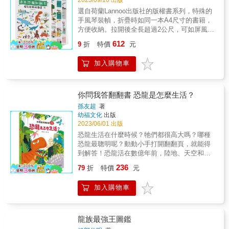
龍學者考據，所有插圖為知名恐龍畫家精心繪
選自荷蘭Lannoo出版社的版權書系列，特殊的
製，每種特色恐龍旁皆以資訊方塊呈現該種恐
手風琴裝幀，折疊時如同一本A4尺寸的書籍，
龍的豐富知識，例如：學名、發現者、發現時
方便收納。拉開後全長超過2公尺，可如屏風站
間與地點、長度、習慣、飲食、趣味小故事以
立擺放，用巨幅情境將孩子圍繞在其中，沉浸
及分布區域等。大小讀者都可以充滿知識性且
612
9
折
特價
元
式閱讀，一邊吸收新鮮知識，一邊探索遊戲任
極有效率的方式獲得關於各種恐龍的知識，如
務，讓孩子挑戰專注力大考驗！ 本書特色
果你沒看過這本，千萬不要說你是恐龍專家！
加入購物車
（一）超級長！2公尺巨幅情境， 讓孩子被繽
& 恐龍大概是地球上曾經存在的生物中，最能
紛插畫包圍，享受沉浸式閱讀，趣味滿滿。
激發人們無限想像力的一群。牠們吃些什麼？
（二）超級多！收錄你所不知道的上百種交通
住在哪裡？體型多大？又為何在6500萬年前從
工具／恐龍介紹，舉例貼近生活，知識滿滿。
地球上消失了？關於恐龍，無論大人或小孩似
你問我答翻翻書 恐龍是怎麼生活？
（三）超有趣！搭配豐富遊戲找一找任務，專
乎總有無盡的好奇與疑問。隨著全球各地出土
孫友超
著
注力大考驗反覆挑戰，細節滿滿。
的化石越來越多，科學家對於恐龍有了更深一
幼福文化
出版
層的認識。 & 你知道史上最激烈的動物大戰發
2023/06/01 出版
生在什麼時候嗎？ 可能發生的恐龍對決前十名
恐龍生活在什麼時候？牠們都很高大嗎？哪種
又是哪些呢？ 最讓人恐懼的十大捕食性恐龍排
恐龍最聰明呢？動動小手打開翻翻頁，就能得
行榜？ 恐龍也會成群漫遊進行大遷徙嗎？ 南北
到解答！恐龍活在數億年前，陸地、天空和海
半球的恐龍長得一樣嗎？ 所有的恐龍都是體型
洋都有牠們的足跡，霸王龍擁有像鐮刀一般的
236
龐大、頭腦不好的動物？ 恐龍化石是如何形成
79
折
特價
元
尖牙；甲龍身上披著堅硬的鎧甲；馬門溪龍的
的？ & 除了一般人都知道的恐龍之外，《國家
脖子可達8~11公尺。一起前進恐龍世界探險，
地理學會終極恐龍百科》更獨家網羅了許多一
加入購物車
深入認識這個曾經統領地球生物的霸主吧！
般人不知道的恐龍知識，例如在電影《侏羅紀
公園》中，雙脊龍被塑造成口噴毒液的小型恐
龍，脖子還長著傘狀皮膜。其實雙脊礱是大型
龍族最強王圖鑑
恐龍，身上也沒有恐怖的皮膜和毒液，而在美