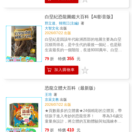
情沉浸在恐龍世界。■商品功能★淺顯語言化繁
本生存的時代了。這次來跟恐龍玩躲貓貓遊
為簡，享受更好閱讀體驗★震撼視覺圖鑑百
戲，發揮你的觀察力，把牠們都找出來吧！有
科，沉浸式探索恐龍世界★豐富恐龍主題內
靠著敏銳的雙眼和鼻子尋找獵物的暴龍、脖子
白堊紀恐龍圖鑑大百科【AI影音版】
容，啟發好奇心與探索精神★內文恐龍知識小
很～長～的腕龍、成群結隊行動的迷惑龍、利
邢立達、韓雨江(主編)
著
百科，揭開恐龍神祕面紗
用大大的背帆和尾鰭游泳的棘龍、叫聲像鳥一
大智文化
出版
樣的繪龍、有石頭般超厚頭部的厚頭龍、以睡
2026/07/22 出版
覺的姿勢變成了化石的寐龍，還有遠古時期和
白堊紀是因該年代歐洲西部的地層主要為白堊
恐龍一起生活的生物們……超多新奇有趣的恐
沉積而得名，是中生代的最後一個紀，也是顯
龍知識，等你來發現！
生宙最長的一個階段，長達8000萬年。白堊紀
是界於侏羅紀和古近紀之間的地質時代，約1億
355
79
折
特價
元
4500萬年前到6600萬年前之間。 隨著大陸
持續分裂，白堊紀的恐龍開始往不同的方向演
加入購物車
化，產生了暴龍、三角龍和禽龍以及其他新物
種。翼龍和昆蟲統治著天空。 中生代末發
生了白堊紀滅絕事件，50%的生物滅絕，包括
所有的恐龍，是中生代與新生代的分界，而鳥
恐龍立體大百科（最新版）
類與哺乳類繼續存活至今。
王培
著
京采文教
出版
2026/07/22 出版
★頁數最多的立體書★24個精彩的立體頁，帶
領孩子進入奇妙的恐龍世界！ 專為3-6歲兒
童量身設計，將立體的互動體驗與知識繪本融
為一體，內容輕鬆有趣，不僅讓孩子學到有趣
410
79
折
特價
元
的科普知識，也激發孩子的想像力和創造力，