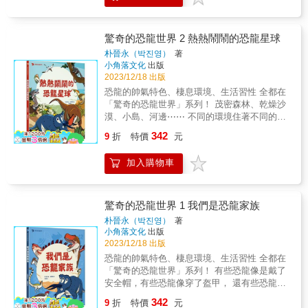
細節；吊車尾考進大學後，想辦法加入挖掘恐
一起養育幼兒，或互相捕食。 儘管恐龍生存於
龍的團隊等的歷程，都鉅細靡遺地記錄下來，
數千萬年到兩億多年前， 我們仍能透過化石了
對於當今對未來充滿迷惘，或是有目標但不知
解牠們各式各樣的生活習性，是不是很神奇
驚奇的恐龍世界 2 熱熱鬧鬧的恐龍星球
道如何前進的學子，是非常有用且鼓舞的過
呢？ 翻開「驚奇的恐龍世界」系列第三集， 更
朴晉永（박진영）
著
程。 & 我這樣常常失敗的人做得到，你也可以
加認識各種充滿特色的恐龍吧！ 【知識學習重
小角落文化
出版
做到 發表此書以來，木村由莉獲得許多學校學
點】 #中生代 #三疊紀 #侏羅紀 #白堊紀 #
2023/12/18 出版
生的回響，因為書中給予想從事相關職業，以
植食性恐龍 #肉食性恐龍 #體化石 #痕跡化
恐龍的帥氣特色、棲息環境、生活習性 全都在
及想知道古生物學家究竟在做什麼的中小學
石 【學習領域分類】 ◎適讀年齡：小學低年級
「驚奇的恐龍世界」系列！ 茂密森林、乾燥沙
生、高中生及想要出國留學的人的很多實用的
以上，建議8歲以下親子共讀或教師導讀 ◎教
漠、小島、河邊⋯⋯ 不同的環境住著不同的恐
建議。而木村由香很擅長將艱難的古生物知識
育議題：環境教育、海洋教育、生命教育 ◎學
龍！ 在跨越地球歷史一億多年的中生代期間，
轉化成趣味的科普知識，並加入她個人求學之
342
習領域：自然科學 本書特色 ★符合十二年國教
9
折
特價
元
世界上有各式各樣的恐龍棲息著。 為什麼有些
路的種種悲喜事件，是一本口吻親切、很容易
九大核心素養，「自然科學」領域優良延伸讀
恐龍能長到三層樓這麼高，有些恐龍卻很迷
閱讀，好像在跟好朋友聊天一樣輕鬆的故事。
物。 ★結合環境、海洋、生命等教育議題。
加入購物車
你？ 為什麼有些恐龍動作緩慢，有些卻能靠後
& 本書特色 & 1. 當今人物傳記：古生物學家的
腳快速奔跑？ 翻開「驚奇的恐龍世界」系列第
求學到進入職場的真實歷程。 閱讀人物傳記是
二集， 一起回到當時的地球，一探究竟！ 【知
兒童認知自我、模仿學習、創造夢想的橋梁。
識學習重點】 #中生代 #三疊紀 #侏羅紀 #
當今職人現身說法，符合現代情況，更能給予
驚奇的恐龍世界 1 我們是恐龍家族
白堊紀 #滅絕 #隕石 #植食性恐龍 #肉食性
兒童對自己、對未來不同的思考與多元的選
朴晉永（박진영）
著
恐龍 #陸塊分裂 【學習領域分類】 ◎適讀年
擇。 & 2. 提供實用訊息：本書分求學與入職兩
小角落文化
出版
齡：小學低年級以上，建議8歲以下親子共讀或
個階段，給予現代學子實際的思想方法與策略
2023/12/18 出版
教師導讀 ◎教育議題：環境教育、海洋教育、
揭露自己的求學歷程外，針對中小學生、高中
恐龍的帥氣特色、棲息環境、生活習性 全都在
生命教育 ◎學習領域：自然科學 本書特色 ★
生、留學生及家長給予想要往研究路上的學子
「驚奇的恐龍世界」系列！ 有些恐龍像是戴了
符合十二年國教九大核心素養，「自然科學」
非常實際的建議。留學及求職的過程中的建
安全帽，有些恐龍像穿了盔甲， 還有些恐龍頭
領域優良延伸讀物。 ★結合環境、海洋、生命
議，不只是相關科系，其他學科相同狀況的人
上長角、脖子超長，或是有雙大長腿或翅
342
等教育議題。 &
同樣適用。 & 3. 有趣的科普故事：從小到大對
9
折
特價
元
膀⋯⋯ 各式各樣的恐龍在兩億多年的地球上生