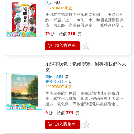
會觀察、提問與思考，培養面對未來的「跨域
人人
出版
始學會自己判讀天氣圖喔！對未來懷抱夢想的
素養」能力，具備理解世界、解決問題與做出
2025/04/02 出版
孩子來說，這也是邁向氣象科學的第一
判斷的基礎。內容以五大主題：身體、動物、
步。 從觀察一朵雲、瞭解颱風生成，到認
★日本牛頓新推出兒童科普系列 ★適合年
生物、生活、地球和宇宙為主軸，融合三大趣
識全球息息相關的氣候現象，天氣並不是遙不
齡：10歲以上 ★附「十二年國教課綱對照
味專欄：科學大驚奇、科學小傳記、科學小實
可及的知識，而是與我們日常生活息息相關的
表」供老師、家長參照進度 地球這顆星球
驗。讓正在學習中的孩子每天解開一個科學奧
自然脈動。
的存在，以及我們能生活在地球上，其實是好
316
祕，體會知識領悟的愉悅和快樂。附注音，適
79
折
特價
元
幾個奇蹟共同作用的結果。有賴於地球的特殊
合低、中年級閱讀。◎專欄介紹科學大驚奇：
性，才能孕育出生命，繁衍成今日這樣多采多
整理世界萬物的驚人發現或世界之最，提升知
加入購物車
姿的樣貌。 「兒童伽利略系列」專為國小
識閱讀層次。科學小傳記：連結人物的成長背
高年級～國中生設計，以簡明的文字與專業插
景與科學成果，提供可以模仿的典範，讓孩子
圖，將內容化繁為簡，延伸探索興趣的基石。
學習解決問題與面對困難的勇氣。科學小實
透過本書可以認識地球的構造、地球的特殊之
地球不碳氣：氣候變遷、減碳和我們的未
驗：從生活中自己就可以做的小實驗開始，培
處、地球的歷史與陸續出現的生命、海洋的特
來
養觀察與動手做的能力。◎本書特色1.改版新
殊之處等等，而隨著人類出現，地球也產生了
增「科學小疑問」單元，以大量圖片呈現生活
黛比．利維
著
很多變化，無論是家長或相關教育工作者，都
未來出版社
出版
場景，啟發好奇心，進行思考和觀察，培養跨
可以在帶領孩子認識地球的構造與歷史的同
2025/03/07 出版
域資訊整合的素養能力。2.搭配生動插圖，將
時，也討論我們的未來。
科學知識以淺顯易懂的方式表達，適合剛開始
美國圖書館年度最佳圖書認識地球的神奇力
進入長文閱讀的小學生。3.以不同角度切入地
量，和它一起減碳、創造更好的未來！大氣中
球相關主題，從多元面向延伸科學視野。◎得
過多二氧化碳，導致全球暖化與氣候變遷，正
獎紀錄★本系列曾獲2010年第33次中小學優良
影響著我們的環境和生活。碳費制度已在臺灣
378
9
折
特價
元
課外讀物推介 科學類 ◎本系列共6冊晨讀10分
正式上路，你一定不能忽視的環保趨勢──減
鐘 ：科學故事集 1 — 地球大探險 （2025年6月
碳！其實地球就是最厲害的減碳專家！海洋裡
加入購物車
出版)晨讀10分鐘 ：科學故事集 2 — 動物大驚
的海藻林、海岸邊的紅樹林，以及陸地上的泥
奇 （2025年6月出版)晨讀10分鐘 ：科學故事集
土，具有神奇的力量，可以清除二氧化碳。但