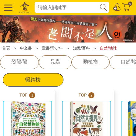
0
首頁
＞
中文書
＞
童書/青少年
＞
知識/百科
＞
自然/地球
恐龍/龍
昆蟲
動植物
自然/
暢銷榜
TOP
TOP
1
2