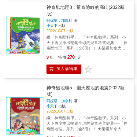
最神奇的答案都在《變幻莫測的沙漠》裡！ 大
字，說明各種地理現象形成的過程，輕鬆了解
容 「神奇酷地理」系列共8本，主題包含雨
多數人對沙漠的印象， 不外乎高照的豔陽、一
神奇酷地理8：驚奇險峻的高山(2022新
雨林的分層、環礁的奧祕、火山的類型、沙漠
林、島嶼、沙漠、風暴、地震、火山、極地、
望無際的單調黃沙和乾旱缺水的氣候。 但沙漠
版)
的分布&hellip;&hellip;讓地理知識變得好讀好吸
高山，內容有探險歷程、地科原理、生態奇
可不只是又乾又熱這麼簡單，信不信由你， 地
收。 & 3.包羅萬象的主題內容 「神奇酷地理」
阿妮塔．加奈利
著
景、自然景觀、人文故事、環境省思
球上最大的沙漠曾經是氣候溼潤、植被茂盛的
系列共8本，主題包含雨林、島嶼、沙漠、風
小天下
出版
&hellip;&hellip;內容包羅萬象，精采可期。 & 4.
綠色世界。 冰天雪地的南極洲現在已被公認是
暴、地震、火山、極地、高山，內容有探險歷
2022/10/07 出版
國小社會科最佳輔助教材 對於地理、大氣現象
沙漠。 沙漠中還有珍貴的石油、礦物資源。 變
程、地科原理、生態奇景、自然景觀、人文故
繼「神奇酷科學」、「神奇酷數學」系列，小
的解釋，力求簡單扼要，難度適中、輕鬆幽默
幻莫測的沙漠，完全顛覆你對沙漠的印象！ 系
事、環境省思&hellip;&hellip;內容包羅萬象，精
天下再度推出暢銷全球的兒童科普經典──「神
的文字書寫，讓中高年級的孩子可以自行學
列特色 1.刺激精采的探險故事 涵蓋了從古至今
采可期。 & 4.國小社會科最佳輔助教材 對於地
奇酷地理」系列（全8冊）！ ★榮獲加拿大皇
習、閱讀。類型多元的資料和數據，更可當作
的精采探險故事，呈現探險家憑著智慧、機智
理、大氣現象的解釋，力求簡單扼要，難度適
家地理學會銀獎、藍彼得圖書獎。 ★已翻譯成
家長與教師教學上方便實用的資料庫。 得獎紀
和勇氣，越過沙漠、深入原始叢林、挑戰極
270
9
折
特價
元
中、輕鬆幽默的文字書寫，讓中高年級的孩子
20多種語言，風行全球！ ★比小說更生動、比
錄 ★加拿大皇家地理學會銀獎 ★藍彼得圖書
地、高山&hellip;&hellip;探索未知的領域，一場
可以自行學習、閱讀。類型多元的資料和數
漫畫更爆笑，不用死背，搞定酷地理！ 為什麼
獎 &
又一場冒險犯難的故事，激發孩子的勇氣與求
加入購物車
據，更可當作家長與教師教學上方便實用的資
在許多高山上都能發現貝殼和海洋生物的化
知的慾望。 2.簡明扼要的圖解說明 以幽默活潑
料庫。 & 得獎紀錄 & ★加拿大皇家地理學會銀
石？ 為什麼在高山上唱山歌很危險？ 世界最高
的圖象，輕鬆簡明的文字，說明各種地理現象
獎 ★藍彼得圖書獎 &
的珠穆朗瑪峰每年都在長高？ 最酷的探險、最
形成的過程，輕鬆了解雨林的分層、環礁的奧
神奇的答案都在《驚奇險峻的高山》裡！ 山究
神奇酷地理5：翻天覆地的地震(2022新
祕、火山的類型、沙漠的分布&hellip;&hellip;讓
竟是怎麼形成的？ 為什麼它們那麼高聳、巨
版)
地理知識變得好讀好吸收。 3.包羅萬象的主題
大？ 跟著探險家攀登世界的最高峰、認識從山
內容 「神奇酷地理」系列共8本，主題包含雨
阿妮塔．加奈利
著
腳到山頂迥然不同的氣候和生物、挖掘傳說中
林、島嶼、沙漠、風暴、地震、火山、極地、
小天下
出版
「雪人」的真相。 你是一位頂尖的登山家嗎？
高山，內容有探險歷程、地科原理、生態奇
2022/10/07 出版
驚奇險峻的高山裡隱藏了太多有趣的祕密，等
景、自然景觀、人文故事、環境省思
繼「神奇酷科學」、「神奇酷數學」系列，小
你來發現！ 系列四大特色 1.刺激精采的探險故
&hellip;&hellip;內容包羅萬象，精采可期。 4.國
天下再度推出暢銷全球的兒童科普經典──「神
事 涵蓋了從古至今的精采探險故事，呈現探險
小社會科最佳輔助教材 對於地理、大氣現象的
奇酷地理」系列（全8冊）！ ★榮獲加拿大皇
家憑著智慧、機智和勇氣，越過沙漠、深入原
解釋，力求簡單扼要，難度適中、輕鬆幽默的
家地理學會銀獎、藍彼得圖書獎。 ★已翻譯成
始叢林、挑戰極地、高山&hellip;&hellip;探索未