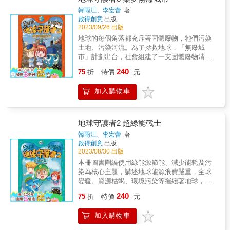
書中的溫柔提醒反思人類和樹木的關係，從小
韓雨江、李宏蕾
著
養成珍惜資源的好習慣 2018波蘭知名環境友善
啟得創意
出版
媒體「生態街」票選年度最佳童書 2018波蘭出
2023/09/26 出版
版協會兒童與青少年書籍類「最美的童書」 英
地球的每個角落都充斥著固體廢物，牠們污染
國《星期日泰唔士報》當週最佳童書 你曾經想
土地、污染河流。為了拯救地球，「無廢城
過，「樹木」對你而言，是什麼樣的存在嗎？
市」計劃出台，社會組建了一支固體廢物清理
出生時，我們安穩的睡在木製搖籃裡；死亡
小隊。萌地球和紅麗興沖沖報名參加，他們决
240
時，木製的棺材承接我們的軀體。人的一生，
75
折
特價
元
心要清除固體廢物，淨化城市環境。固體廢物
樹木常相左右，我們從樹木、木材獲得甚多，
軍團在得知這一消息後立刻派遣出自己的精英
但我們經常忽略樹木的付出。這本書將從生物
加入購物車
小隊潛入清理小隊，想要從中破壞，建造自己
知識、環境保育、文化藝術等角度，帶領讀者
的廢墟王國。 紅麗他們參加了培訓，在培訓中
重新認識──樹。 「樹木帶給我們的好處非常
他們遇見了勤奮的拖把，並與之成了朋友。在
多，供應我們生活所需的木材、呼吸所需的新
風車老師的教導下，清理小隊搞明白了工業固
地球守護者2 超綠能戰士
鮮空氣、乾淨且穩定的水源、休閒所需的健康
體廢物、危險廢物、醫療廢物、城市生活垃圾
韓雨江、李宏蕾
著
場域，而且也是許多野生動物的重要棲所。讓
等會給社會和公眾帶來的危害，也明白了阻斷
啟得創意
出版
各種樹木扮演不同的角色、發揮不同的功能，
固體廢物、減少環境污染的重要性，大家躍躍
2023/08/30 出版
便能打造生生不息的地球。」 ──本書譯者／特
欲試，期待第一次出征。
本冊圖書圍繞使用綠能源節能、減少能耗及污
有生物研究保育中心助理研究員 林大利 超大
染為核心主題，講述地球能源浪費嚴重，全球
開本、細緻且幽默感十足的插圖、淺顯又抒情
變暖、資源枯竭、環境污染等摧殘著地球，貪
的文字敘述，《樹》娓娓道出33個跨領域主
婪的人類甚至無視地球危機！小哲在網絡上遇
題，不僅涵蓋最基本的各部位解說、樹木如何
240
75
折
特價
元
到了邀請他加入綠色能源計劃的綠能俠，小哲
繁衍後代，也讓大家認識世界上最高的樹、最
帶著紅麗、萌地球一起加入了此計劃。他們來
粗的樹和最老的樹。木製的交通工具、樂器、
加入購物車
到了綠色能源計劃基地，在這裡遇到了阻止綠
藝術品、著名建築等主題讓人一窺從古至今，
色能源計劃實施的瘋狂博士，他分別在太陽能
人類是如何利用木材這項資源來豐富自己的生