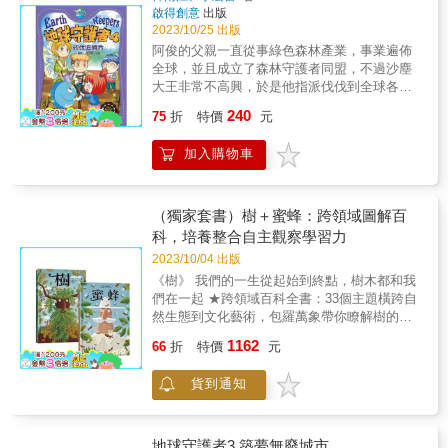
龜萌萌。茶女巫將龜爺爺弄進了無法逃離的魔
有植物生長 B.有四季變化 C.有大氣層 D.有火
啟得創意
出版
網，龜萌萌臨危受命去尋求陳教授的幫助。紅
山 E.有冰凍的水（六）太空人在太空站中的生
2023/10/25 出版
麗、小哲和萌地球在海邊玩耍，救下了僥倖逃
活和地球上很不一樣，例如不能洗澡、喝東西
阿俊的父親一直從事綠色森林產業，事業遍佈
離受傷昏迷的龜萌萌，他們將龜萌萌送到了陳
要用吸管、在睡袋裡睡覺……你最羨慕和最不
全球，並且成立了森林守護者同盟，不過沙塵
教授那裡進行救護，醒來的龜萌萌意外地見到
喜歡哪種太空人的生活方式？為什麼？ （七）
大王非常不高興，於是他指派伐伐到全球各地
陳教授並講述了祖孫倆的經歷。紅麗等人帶著
在不久的將來，我們就有機會上太空去旅行
破壞森林。伐伐聽從沙塵大王的指令，來到了
240
龜萌萌乘坐陳教授研製的海洋清潔潛艇駛入了
了！你最想要哪種太空旅行呢？為什麼？□近太
75
折
特價
元
「地球之肺」的亞馬孫熱帶雨林，他不僅對熱
海面裡，踏上了拯救龜爺爺並消除海洋生態危
空旅行 □住宿國際太空站 □住宿太空旅館 □搭乘
帶雨林進行砍伐，還進行燒荒造田，致使「地
機的征程&hellip;&hellip;
太空電梯□遊覽月球 □遊覽火星因為：
加入購物車
球之肺」受到了極大的威脅。阿俊將萌地球、
小哲和紅麗拉進了森林守護者同盟，沒多久森
林精靈前來求救，因為亞馬孫熱帶雨林正遭到
破壞，於是大家立刻前往亞馬孫熱帶雨林阻止
（獨家套書）樹＋蜜蜂：跨領域圖解百
伐伐幹壞事。在森林中，伐伐一面砍伐樹木並
科，培養整合自主觀察學習力
將樹木賣掉，一面燃燒森林開荒。面對熊熊的
2023/10/04 出版
大火，阿俊立刻通過人工降雨熄滅森林大火，
《樹》 我們的一生從起始到終點，樹木都和我
阻止森林持續燃燒。 小哲、萌地球以及紅麗一
們在一起 ★跨領域百科全書：33個主題橫跨自
起毀掉了伐伐的砍伐機器，有效阻止了他對熱
然生態到文化藝術，包羅萬象帶你瞭解樹的所
帶雨林的持續破壞。森林精靈也加入了森林守
有奧祕 ★大開本輕鬆閱讀：細緻圖解搭配淺顯
護者同盟，與大家一起守護森林。 &
1162
66
折
特價
元
文字，一跨頁一主題，精彩內容完整吸收，提
升閱讀理解力 ★激發無窮好奇心：有趣知識點
貨到通知
燃探索世界的動機，幫助孩子培養整合跨科的
自主學習力 ★打破年齡的限制：小小孩親子共
讀、大孩子自己閱讀、大人們欣賞收藏，最不
能錯過的樹木圖文書 ★愛地球人人有責：透過
地球守護者3 築夢無廢城市