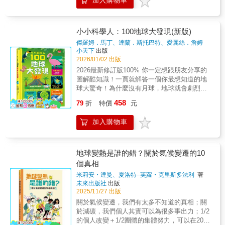
加入購物車
等天體，最後說明銀河星系，循序漸進的認識
宇宙，是最適合孩子的宇宙入門知識繪本。現
在就拿起好奇的鑰匙，開啟宇宙探險之
旅！ 行星是什麼？有火星人嗎？日食、月
小小科學人：100地球大發現(新版)
食是怎麼發生的？浩瀚且充滿未知的宇宙，藏
傑羅姆．馬丁、達蘭．斯托巴特、愛麗絲．詹姆
著許多小祕密，讓我們一起認識以地球、月球
斯、湯姆．穆布雷、艾力克斯．弗斯、蘿西．赫爾
小天下
出版
和太陽等太陽系星球為中心的宇宙吧！本書特
著
2026/01/02 出版
色★大尺寸立體模型：可動式太陽系模型，吸
2026最新修訂版100% 你一定想跟朋友分享的
引孩子的興趣，提升學習力。★圖解說明易了
圖解酷知識！一頁就解答一個你最想知道的地
解：以圖片為主，文字為輔，說明星球的內、
球大驚奇！為什麼沒有月球，地球就會劇烈擺
外部構造和運行方式等。★建構基礎宇宙觀：
動，造成災難？黃色橡皮小鴨如何協助海洋學
458
兼具知識性及趣味性，認識太陽系中星球的順
79
折
特價
元
家探索地球上的洋流？星期五、星期六和星期
序。★提高孩子專注力：操作模型的過程中，
日，可以在同一時間出現？快來跟著小小科學
同時訓練孩子的觀察力、專注力。★親子同樂
加入購物車
人一起探索，知道為什麼沙子會「唱歌」；地
超開心：父母與孩子一起遊戲和閱讀，增進彼
表上最乾燥的地方竟然是在南極；認識珍貴的
此間互動的親密關係。
黃金和鑽石是怎麼形成的⋯⋯還有搶先看看，
100萬年後地球出現的新海洋。你不能錯過的地
地球變熱是誰的錯？關於氣候變遷的10
球奧祕，全都在這本書裡！
個真相
米莉安・達曼、夏洛特–芙蘿・克里斯多法利
著
未來出版社
出版
2025/11/27 出版
關於氣候變遷，我們有太多不知道的真相；關
於減碳，我們個人其實可以為很多事出力；1/2
的個人改變＋1/2團體的集體努力，可以在2070