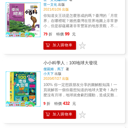
置、體積等各項比例。透過專屬於太陽的身分
世一文化
出版
證，將太陽比喻成籃球和地球來對比大小，運
2021/01/26 出版
用夏天的溫度、烤爐的溫度等來對比太陽的溫
你知道女王頭是怎麼形成的嗎？臺灣的「月世
度。如此運用圖像的表現，清楚的刻畫出有趣
界」在哪裡呢？雖然臺灣在世界地圖上非常渺
的對比。3、運用簡單的條列資訊和一問一答，
小，但是卻蘊藏著非常豐富的地形景觀，不僅
加深小讀者對太陽的認識本書的最後，作者透
有雄偉的高山、壯麗的峽谷......還有可以讓人
99
過一封簡單的書信以及太陽的度量衡和Q&A，
79
折
特價
元
們安居樂業的平原。多樣的地形造就出生機盎
讓大家簡單又快速的瞭解太陽。
然的自然環境，並深深影響著生活在這塊土地
加入購物車
上的人們，期待藉由本書的介紹，可以讓孩子
更加認識美麗的臺灣，好好珍惜自己生活的環
境。
小小科學人：100地球大發現
傑羅姆．馬丁
著
小天下
出版
2020/07/27 出版
100% 你一定想跟朋友分享的圖解酷知識！一
頁就解答一個你最想知道的地球大驚奇！為什
麼沒有月球，地球就會劇烈擺動，造成災難？
黃色橡皮小鴨如何協助海洋學家探索地球上的
432
9
折
特價
元
洋流？星期五、星期六和星期日，可以在同一
時間出現？快來跟著小小科學人一起探索，知
加入購物車
道為什麼沙子會「唱歌」；地表上最乾燥的地
方竟然是在南極；認識珍貴的黃金和鑽石是怎
麼形成的⋯⋯還有搶先看看，100萬年後地球出