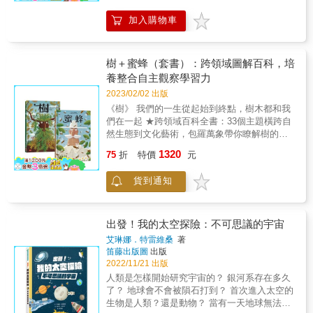
見過用象的便便做成的紙嗎？ 你用過墨水來自
了一些好話總算是讓阿俊答應帶他們去看棕色
字，分成37個題目，從生態、人文歷史、科
汽車廢氣的筆嗎？ 你吃過香噴噴的溫泉烘焙麵
加入購物車
熊貓。沒想到阿俊他們到了熊貓基地根本就沒
學、藝術、農業各方面，讓我們了解蜜蜂這群
包嗎？ 你穿過用廢輪胎做的涼鞋嗎？ 你知道用
有見到棕色熊貓，反倒是基地裡的人焦急地四
不能被小看，也不能從人類生活缺席的重要物
廚餘養大的蚯蚓的便便，其實大有用途嗎？ 世
處尋找，因為他們發現七仔不見了。大家從監
種。 本書在英國、奧地利、德國、波蘭等國獲
界各地已經有許多好設計，讓我們可以遠離塑
控裡看見有人鬼鬼祟祟地進入熊貓基地，偷走
得10項以上的插畫、科學類童書獎項，全球已
樹＋蜜蜂（套書）：跨領域圖解百科，培
膠製品、 讓資源能夠循環使用，讓食衣住行的
了七仔。紅麗他們想要抓住這些壞蛋，可是根
有28種語文版本。 保加利亞／簡體中文／捷克
養整合自主觀察學習力
各種用品， 不對大自然造成衝擊，甚至還能把
本找不到線索。晚上休息的時候，紅麗他們都
／荷蘭／英國／美國／法文／愛沙尼亞／芬蘭
廢棄物變成有用的好東西！ 快來認識它們！你
2023/02/02 出版
夢見了一個諾亞方舟，造物者說要是再有動物
／德國／希臘／匈牙利／義大利／日本／韓國
也可以發揮創造力，讓地球更永續！ 專家書評
《樹》 我們的一生從起始到終點，樹木都和我
滅絕，就要將所有動物帶走。紅麗他們驚醒，
／立陶宛／挪威／俄羅斯／斯洛伐克／西班牙
梅狄．莫特再次展現了她激發好奇心的專業實
們在一起 ★跨領域百科全書：33個主題橫跨自
聚集在一起討論這件事情的真實性。此刻魔法
／瑞典／烏克蘭／巴西／冰島／斯洛凡尼亞／
力！這本書色彩明亮、內容紮實、趣味盎然，
然生態到文化藝術，包羅萬象帶你瞭解樹的所
熊貓出現，他也是來自未來，想要和人們生活
塞爾維亞／波蘭／繁體中文 &
相信世界各地的小讀者都會喜歡。──英國《衛
有奧祕 ★大開本輕鬆閱讀：細緻圖解搭配淺顯
在一起，於是大家一起幫忙尋找棕色熊貓到底
1320
75
折
特價
元
報》書評 讀者推薦 文字和插畫的呈現非常出
文字，一跨頁一主題，精彩內容完整吸收，提
去了哪裡。
色，內容不但豐富，而且充滿有趣的小細節，
升閱讀理解力 ★激發無窮好奇心：有趣知識點
貨到通知
我和我的女兒都非常喜歡這本書！ 梅狄總是有
燃探索世界的動機，幫助孩子培養整合跨科的
辦法讓孩子對她表達的事物充滿好奇！這本書
自主學習力 ★打破年齡的限制：小小孩親子共
不但文字好讀易懂，搭配色彩豐富的生動插
讀、大孩子自己閱讀、大人們欣賞收藏，最不
畫，不止可以滿足對環保議題感興趣的孩子，
能錯過的樹木圖文書 ★愛地球人人有責：透過
出發！我的太空探險：不可思議的宇宙
相信也能啟發大人想得更多、開始行動。
書中的溫柔提醒反思人類和樹木的關係，從小
艾琳娜．特雷維桑
著
──AMAZON讀者五星★★★★★好評 &
養成珍惜資源的好習慣 2018波蘭知名環境友善
笛藤出版圖
出版
媒體「生態街」票選年度最佳童書 2018波蘭出
2022/11/21 出版
版協會兒童與青少年書籍類「最美的童書」 英
人類是怎樣開始研究宇宙的？ 銀河系存在多久
國《星期日泰唔士報》當週最佳童書 你曾經想
了？ 地球會不會被隕石打到？ 首次進入太空的
過，「樹木」對你而言，是什麼樣的存在嗎？
生物是人類？還是動物？ 當有一天地球無法居
出生時，我們安穩的睡在木製搖籃裡；死亡