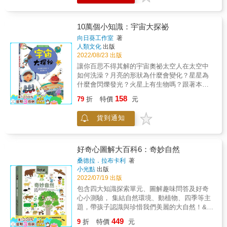
地、高山&hellip;&hellip;探索未知的領域，一場
資料和數據，更可當作家長與教師教學上方便
培養觀察力、求知欲。 ★融入【108課綱】自
又一場冒險犯難的故事，激發孩子的勇氣與求
實用的資料庫。 得獎紀錄 ★加拿大皇家地理學
然科學領域核心素養與STEAM精神，鼓勵孩子
知的慾望。 & 2.簡明扼要的圖解說明 以幽默活
會銀獎 ★藍彼得圖書獎 &
主動探索世界並動手實作，將知識化為體驗。
10萬個小知識：宇宙大探祕
潑的圖象，輕鬆簡明的文字，說明各種地理現
& 「蔬果切開後會是什麼樣子？」 「鳥為什麼
向日葵工作室
著
象形成的過程，輕鬆了解雨林的分層、環礁的
可以在天上飛？」 「颱風好可怕，究竟為什麼
人類文化
出版
奧祕、火山的類型、沙漠的分布&hellip;&hellip;
會有颱風？」 「橡皮擦可以把鉛筆字擦得乾乾
2022/08/23 出版
讓地理知識變得好讀好吸收。 & 3.包羅萬象的
淨淨，為什麼不能擦掉蠟筆的痕跡？」 & 孩子
讓你百思不得其解的宇宙奧祕太空人在太空中
主題內容 「神奇酷地理」系列共8本，主題包
對生活周遭的事物充滿好奇，每天都有數不清
如何洗澡？月亮的形狀為什麼會變化？星星為
含雨林、島嶼、沙漠、風暴、地震、火山、極
的「為什麼？」要問，儘管這些事物對大人來
什麼會閃爍發光？火星上有生物嗎？跟著本書
地、高山，內容有探險歷程、地科原理、生態
說平凡無奇，對孩子而言卻是不可思議的神祕
來一趟宇宙之旅找答案吧！本書特色「10萬個
奇景、自然景觀、人文故事、環境省思
158
現象。家長若能滿足孩子的好奇心，或許就能
79
折
特價
元
小知識」系列，是一套活潑好玩、生動有趣的
&hellip;&hellip;內容包羅萬象，精采可期。 & 4.
開啟孩子探索世界的大門，並幫助孩子踏上自
科學知識問答書。☆培養小朋友的觀察力和想
國小社會科最佳輔助教材 對於地理、大氣現象
主學習的道路。 & 為了解答孩子對「自然」的
貨到通知
像力引發小朋友對各領域科學知識的探索，加
的解釋，力求簡單扼要，難度適中、輕鬆幽默
各種疑惑，充滿好奇心的學習夥伴「阿奇」再
強科學觀念。☆快速查找的科學知識深入淺出
的文字書寫，讓中高年級的孩子可以自行學
度登場，帶領孩子發掘大自然潛藏的奧祕。
地解答生物、人體、大自然和宇宙等奧祕。☆
習、閱讀。類型多元的資料和數據，更可當作
《有趣圖解自然課》從生活中孩子經常接觸的
增進親子的共讀時光由專家精心編繪，為小朋
家長與教師教學上方便實用的資料庫。 & 得獎
好奇心圖解大百科6：奇妙自然
四大類別：植物、動物、自然現象、人造器物
友解答各類科學知識。☆培養小朋友的科學興
紀錄 & ★加拿大皇家地理學會銀獎 ★藍彼得
桑德拉．拉布卡利
著
切入，以趣味的方式提出問題，開啟孩子對科
趣透過簡明易懂的科學講述，幫助小朋友成為
圖書獎 &
小光點
出版
學的興趣。本書一部分透過精美的插圖、清晰
小小科學家。
2022/07/19 出版
的照片與簡短易懂的說明，讓不具基礎科學知
包含四大知識探索單元、圖解趣味問答及好奇
識的孩子，能用視覺來進行學習，並培養敏銳
心小測驗， 集結自然環境、動植物、四季等主
的觀察力與好奇心；一部分則透過紙上遊戲、
題，帶孩子認識與珍惜我們美麗的大自然！& &
趣味實驗與動手實作等活動，讓孩子能快樂探
為什麼植物需要水分？ 蜘蛛是不是昆蟲？ 雨是
索世界，同時建立解決問題的能力與自信。 &
449
9
折
特價
元
從哪裡來的？我們要怎麼預測天氣？ 有哪些動
家長與孩子共讀後，可以在日常生活中安排實