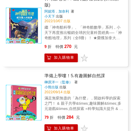
裡！ 火山就像是脾氣暴躁的巨人， 在你意想不
版)
象，輕鬆簡明的文字，說明各種地理現象形成
到的時候， 砰的一聲突然「發火」， 噴出令人
的過程，輕鬆了解雨林的分層、環礁的奧祕、
阿妮塔．加奈利
著
窒息的濃煙和足以將整座城市燃燒殆盡的熔岩
火山的類型、沙漠的分布&hellip;&hellip;讓地理
小天下
出版
流！ 其實火山不只有一種型態， 你知道海裡也
知識變得好讀好吸收。 3.包羅萬象的主題內容
2022/10/07 出版
有正在噴發的火山嗎？ 火山除了帶來破壞，對
「神奇酷地理」系列共8本，主題包含雨林、島
繼「神奇酷科學」、「神奇酷數學」系列，小
人類還有哪些好處？ 快翻開這本書，感受火山
嶼、沙漠、風暴、地震、火山、極地、高山，
天下再度推出暢銷全球的兒童科普經典──「神
「致命」的魅力吧！ 系列四大特色 1.刺激精采
內容有探險歷程、地科原理、生態奇景、自然
奇酷地理」系列（全8冊）！ ★榮獲加拿大皇
的探險故事 涵蓋了從古至今的精采探險故事，
景觀、人文故事、環境省思&hellip;&hellip;內容
家地理學會銀獎、藍彼得圖書獎。 ★已翻譯成
呈現探險家憑著智慧、機智和勇氣，越過沙
270
9
折
特價
元
包羅萬象，精采可期。 4.國小社會科最佳輔助
20多種語言，風行全球！ ★比小說更生動、比
漠、深入原始叢林、挑戰極地、高山
教材 對於地理、大氣現象的解釋，力求簡單扼
漫畫更爆笑，不用死背，搞定酷地理！ & 是什
&hellip;&hellip;探索未知的領域，一場又一場冒
加入購物車
要，難度適中、輕鬆幽默的文字書寫，讓中高
麼讓號稱無敵的西班牙無敵艦隊幾乎全軍覆
險犯難的故事，激發孩子的勇氣與求知的慾
年級的孩子可以自行學習、閱讀。類型多元的
沒？ 用什麼方法可以降低風暴的風速？ 誰負責
望。 2.簡明扼要的圖解說明 以幽默活潑的圖
資料和數據，更可當作家長與教師教學上方便
幫颱風命名？ 最酷的探險、最神奇的答案都在
象，輕鬆簡明的文字，說明各種地理現象形成
實用的資料庫。 得獎紀錄 ★加拿大皇家地理學
《威力驚人的風暴》裡！ & 什麼會像陀螺一樣
準備上學嘍！5.有趣圖解自然課
的過程，輕鬆了解雨林的分層、環礁的奧祕、
會銀獎 ★藍彼得圖書獎 &
旋轉、像獅子一樣怒吼，還能把房子吹得支離
火山的類型、沙漠的分布&hellip;&hellip;讓地理
榊原洋一（監修）
著
破碎？ 發生在熱帶海面，帶來強風豪雨，甚至
小熊出版
出版
知識變得好讀好吸收。 3.包羅萬象的主題內容
讓你不用去上學的氣象災害又是什麼？ 你可能
2022/09/14 出版
「神奇酷地理」系列共8本，主題包含雨林、島
已經猜到，答案就是龍捲風和颱風。 全球有幾
嶼、沙漠、風暴、地震、火山、極地、高山，
滿足無窮無盡的「為什麼」，開啟科學的探索
億人口住在遭受威力驚人的風暴肆虐的地區，
內容有探險歷程、地科原理、生態奇景、自然
之門！ & 親子共學&times;趣味圖解&times;多
蒙受生命和財產的巨大威脅。 不過，風暴真的
景觀、人文故事、環境省思&hellip;&hellip;內容
元遊戲&times;自然探索 =科學知識大提升 & ★
只會帶來災難嗎？ 答案並非如此！ & 系列四大
包羅萬象，精采可期。 4.國小社會科最佳輔助
為學齡前兒童量身打造的「基礎科學指南」，
284
特色 & 1.刺激精采的探險故事 涵蓋了從古至今
79
折
特價
元
教材 對於地理、大氣現象的解釋，力求簡單扼
幫助孩子認識自然世界，養成探索習慣，輕鬆
的精采探險故事，呈現探險家憑著智慧、機智
要，難度適中、輕鬆幽默的文字書寫，讓中高
迎接校園生活！ ★掌握「玩樂式學習」精神，
和勇氣，越過沙漠、深入原始叢林、挑戰極
加入購物車
年級的孩子可以自行學習、閱讀。類型多元的
藉由猜謎、迷宮、找一找、手工勞作等遊戲，