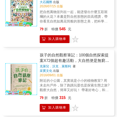
大石國際
出版
2026/07/15 出版
把自然萬物並列在一起，能迸發出什麼五彩斑
斕的火花？本書是對自然形態的崇高禮讚，帶
你看見自然如萬花筒般的形態之美，把科學知
識與視覺藝術完美結合。這本書要帶你走進大
545
79
折
特價
元
自然，細細觀賞其中的奇觀，看見萬物的繽紛
色彩、豐富的細節與多樣性——並且把它們全
加入購物車
部收藏起來！本書採用大開本設計，以獨樹一
格的排列方式，啟發自然愛好者的觀察力與好
奇心。在書中，你將發現閃著虹彩的甲蟲、絢
麗的樹蛙、五彩繽紛的蝴蝶、凹凸有致的貝
孩子的自然觀察筆記：100個自然探索提
殼、晶瑩剔透的水晶，還有奇妙的真菌與細緻
案X72個超有趣活動，大自然便是無窮的
的羽毛——把實體標本以令人驚嘆的拼貼形式
教材，培養觀察力、專注力、表達力!
克萊兒．沃克．萊斯利
著
呈現。每一頁都揭示了潛藏在大自然的美妙形
采實文化
出版
態中，那些我們經常忽視的形態與繁複細節。
2016/09/01 出版
本書特點包括：• 由暢銷科學作家班．霍爾撰
附近的小公園，其實就是小小的植物教室? 周
寫，收錄無數引人入勝的自然知識。• 震撼的大
末走向戶外，除了跑跳玩耍也是探索生態之旅?
開本頁面，以細膩的攝影展示自然物件鮮豔與
觀察大自然，簡單又好玩！ 帶著好奇心，和孩
生動。• 迷人的文字把科學與故事結合，在欣賞
子一起出發 可以刺激五感、激發想像力和學習
自然的同時閱讀自然。• 是送給自然愛好者的珍
315
79
折
特價
元
動力的大自然，正是最珍貴的老師。 想讓孩子
貴禮物，也是家庭書架上的一件美感收藏。本
親近大自然，一定得跑到遠到不到行的深山
書將帶給你前所未見的視覺體驗，也是值得永
加入購物車
嗎？ 其實自家陽台、後院、學校、隔壁小公
久珍藏的自然圖鑑。它邀請你沉浸其中、近距
園，就蘊藏著許多值得探索的新奇事物！ 研究
離觀察，並以嶄新的視角重新看待自然。