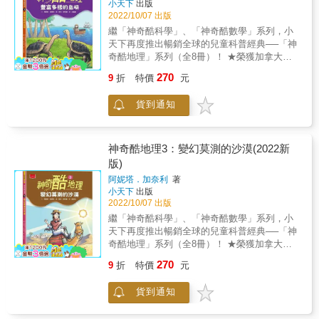
小天下
出版
99歲都適讀 系列四大特色 1.刺激精采的探險故
《神奇酷地理6：不可思議的火山》 為什麼火
電、活生生的發光菌燈飾； 還有
／德國／希臘／匈牙利／義大利／日本／韓國
2022/10/07 出版
事 涵蓋了從古至今的精采探險故事，呈現探險
山聞起來像壞掉的臭雞蛋？ 火山爆發居然會導
&hellip;&hellip;為了預備氣候劇變、生物滅絕而
／立陶宛／挪威／俄羅斯／斯洛伐克／西班牙
家憑著智慧、機智和勇氣，越過沙漠、深入原
繼「神奇酷科學」、「神奇酷數學」系列，小
致夏天「消失」？ 最酷的探險、最神奇的答案
打造的末日種子庫、用回收的塑膠鋪設的道
／瑞典／烏克蘭／巴西／冰島／斯洛凡尼亞／
始叢林、挑戰極地、高山&hellip;&hellip;探索未
天下再度推出暢銷全球的兒童科普經典──「神
都在《不可思議的火山》裡！ 《神奇酷地理
路、從火葬場收集的熱能、利用高速公路的中
塞爾維亞／波蘭／繁體中文 &
知的領域，一場又一場冒險犯難的故事，激發
奇酷地理」系列（全8冊）！ ★榮獲加拿大皇
7：寒冷冰凍的極地》 哪一種動物為了孵蛋，
央分隔島打造的太陽能板遮蔭自行車道
孩子的勇氣與求知的慾望。 & 2.簡明扼要的圖
家地理學會銀獎、藍彼得圖書獎。 ★已翻譯成
60天都保持站姿？ 已經200萬年不下雨的地方
&hellip;&hellip; 快來看看你未來的生活會是什
270
9
折
特價
元
解說明 以幽默活潑的圖象，輕鬆簡明的文字，
20多種語言，風行全球！ ★比小說更生動、比
在哪裡？ 最酷的探險、最神奇的答案都在《寒
麼樣子， 這些奇想新科技如何改變我們，讓地
說明各種地理現象形成的過程，輕鬆了解雨林
漫畫更爆笑，不用死背，搞定酷地理！ & 島嶼
冷冰凍的極地》裡！ & 《神奇酷地理8：驚奇
球變得更好！
貨到通知
的分層、環礁的奧祕、火山的類型、沙漠的分
是怎麼形成的？ 哪座島上有活生生的「龍」？
險峻的高山》 為什麼有些高山居然有海洋生物
布&hellip;&hellip;讓地理知識變得好讀好吸收。
如果你不小心漂流到無人荒島上，該怎麼求
的化石？ 為什麼在高山上唱山歌很危險？ 最酷
& 3.包羅萬象的主題內容 「神奇酷地理」系列
生？ 最酷的探險、最神奇的答案都在《豐富多
的探險、最神奇的答案都在《驚奇險峻的高
共8本，主題包含雨林、島嶼、沙漠、風暴、地
樣的島嶼》裡！ & 說到島嶼，你會想到什麼？
神奇酷地理3：變幻莫測的沙漠(2022新
山》裡！ & 【三大保證】 ▲保證符合108課
震、火山、極地、高山，內容有探險歷程、地
隨風搖擺的棕櫚樹或是潔白的沙灘？ 豐富多樣
版)
綱，閱讀理解力輕鬆培養 ▲保證爆笑又有趣，
科原理、生態奇景、自然景觀、人文故事、環
的島嶼絕對不只如此。 你聽過把自己炸得粉碎
孩子看了絕對哈哈大笑 ▲保證易讀又易懂，搭
阿妮塔．加奈利
著
境省思&hellip;&hellip;內容包羅萬象，精采可
的島嶼嗎？ 啟發達爾文演化論的加拉巴哥群島
配圖解9-99歲都適讀 系列四大特色 1.刺激精采
小天下
出版
期。 & 4.國小社會科最佳輔助教材 對於地理、
有什麼特別之處？ 傳說中的亞特蘭提斯島是否
的探險故事 涵蓋了從古至今的精采探險故事，
2022/10/07 出版
大氣現象的解釋，力求簡單扼要，難度適中、
真實存在？ 全球暖化對身為海島居民的你我有
呈現探險家憑著智慧、機智和勇氣，越過沙
繼「神奇酷科學」、「神奇酷數學」系列，小
輕鬆幽默的文字書寫，讓中高年級的孩子可以
什麼影響？ 快翻開這本書，深入探索不可思議
漠、深入原始叢林、挑戰極地、高山
天下再度推出暢銷全球的兒童科普經典──「神
自行學習、閱讀。類型多元的資料和數據，更
的島嶼！ & 系列四大特色 & 1.刺激精采的探險
&hellip;&hellip;探索未知的領域，一場又一場冒
奇酷地理」系列（全8冊）！ ★榮獲加拿大皇
可當作家長與教師教學上方便實用的資料庫。
故事 涵蓋了從古至今的精采探險故事，呈現探
險犯難的故事，激發孩子的勇氣與求知的慾
家地理學會銀獎、藍彼得圖書獎。 ★已翻譯成
得獎紀錄 ★加拿大皇家地理學會銀獎 ★藍彼
險家憑著智慧、機智和勇氣，越過沙漠、深入
270
9
折
特價
元
望。 & 2.簡明扼要的圖解說明 以幽默活潑的圖
20多種語言，風行全球！ ★比小說更生動、比
得圖書獎 &
原始叢林、挑戰極地、高山&hellip;&hellip;探索
象，輕鬆簡明的文字，說明各種地理現象形成
漫畫更爆笑，不用死背，搞定酷地理！ 海市蜃
未知的領域，一場又一場冒險犯難的故事，激
貨到通知
的過程，輕鬆了解雨林的分層、環礁的奧祕、
樓是怎麼形成的？ 為什麼沙子會「唱歌」？ 沙
發孩子的勇氣與求知的慾望。 & 2.簡明扼要的
火山的類型、沙漠的分布&hellip;&hellip;讓地理
漠生物有哪些耐熱抗旱的絕招？ 最酷的探險、
圖解說明 以幽默活潑的圖象，輕鬆簡明的文
知識變得好讀好吸收。 & 3.包羅萬象的主題內