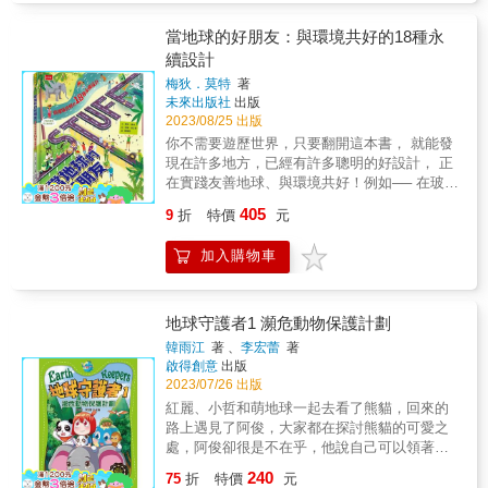
基地、風能基地、地熱基地以及海上能源基地
活。除了「有形」的樹，本書更著重介紹樹在
等進行破壞。瘋狂博士背後的始作俑者便是能
文化、神話、宗教中扮演的角色。開頭與結尾
當地球的好朋友：與環境共好的18種永
源開發公司的老闆，他打著幫瘋狂博士實現夢
則以誠摯的口吻強調樹木的重要性，是溫柔的
續設計
想的旗號利用了瘋狂博士，並蓄意破壞地球以
提醒，而非教條式的守則。 讓我們一起翻開這
梅狄．莫特
著
及開發海上石油為他的斂財計劃鋪路。瘋狂博
本感性抒情的樹之大百科，一同反思人類與樹
未來出版社
出版
士在過程中看到了與夢想背道而馳的世界後迷
木的關係。 & 《蜜蜂》 如果沒有蜜蜂為植物授
2023/08/25 出版
途知返，加入了綠色能源計劃。能源開發公司
粉，地球的食物會越來越少。 這群體長不到2
你不需要遊歷世界，只要翻開這本書， 就能發
的老闆用他們的石油生產了尾氣排放超標的汽
公分的小生物，實際牽動地球的未來。 本書以
現在許多地方，已經有許多聰明的好設計， 正
車欺瞞大眾，被小哲一行人識破，大家找到了
圖解、幽默的大型插畫，呈現百科般詳實、豐
在實踐友善地球、與環境共好！例如── 在玻里
證據讓能源公司老闆的惡行暴露。在小哲家的
富的內容。 完全圖解蜜蜂的生態和組織；人類
尼西亞，有完全用椰子樹打造的舒適住宅。 在
幫助下，瘋狂博士推廣了氫能理念，研製出了
從採蜜、養蜂到帶蜜蜂去旅行的互動變化； 發
405
9
折
特價
元
印度，人們使用隨時都能回歸自然的陶土杯。
氫能汽車。大家不遺餘力的為綠色能源計劃的
現小蜜蜂如何走入希臘、羅馬神話，成為帝
在伊朗，有既能擋風又能捕捉風力的千年風車
普及努力著，他們看到了綠色星球的願景。
王、權勢的象徵， 一起來認識、關心蜜蜂和人
加入購物車
牆。 在英國，有可以回收再生、任選圖案的永
類共同的未來。 榮獲 2017德國兒童文學獎知識
續T恤。 在瓜地馬拉，有化塑膠垃圾為建築材
類大獎 2017奧地利年度科學圖書 2015波蘭最
料的生態磚。 只要願意打開眼界、保持好奇
美的童書 蜜蜂在恐龍時代就存在地球！1億多
心， 跟著作者探訪這些看似平凡的物品背後，
地球守護者1 瀕危動物保護計劃
年來，蜜蜂的體型沒有多大改變，卻直接影響
不平凡的故事， 就能為保護環境、善待地球盡
韓雨江
著 、
李宏蕾
著
了人類的生存。據說，如果地球上不再有蜜蜂
一份力。 本書特色 ★18種永續設計，帶你一探
啟得創意
出版
為植物授粉，人類將面臨嚴重的食物短缺。蜜
究竟！ ★全彩大開本，從原料到物品，從原理
2023/07/26 出版
蜂和人類的關係是從何時開始結緣？蜜蜂為何
到場景，細節一覽無遺！ ★涵蓋先民的古老智
紅麗、小哲和萌地球一起去看了熊貓，回來的
是植物授粉的最佳團隊？牠們的身體構造、社
慧、未來的太空科技，知識豐富有趣！ ★關鍵
路上遇見了阿俊，大家都在探討熊貓的可愛之
會組織、行為語言，甚至蜂巢設計，彷彿都是
詞彙解釋，讓你了解愛地球常用語！ ★自己動
處，阿俊卻很是不在乎，他說自己可以領著他
為了訪花、採蜜而存在。人類也從野生採蜜到
手做的10個好點子，啟發創意！ 附帶尋寶遊
們去看棕色熊貓，而且是目前唯一一隻可以看
養蜂，認識蜜蜂、研究蜜蜂，甚至還得了諾貝
240
戲，增添趣味性！ 一起來當地球的好朋友！ 你
75
折
特價
元
見的彩色熊貓。紅麗和小哲他們都很激動，說
爾獎。 《蜜蜂》用大型幽默的插畫和簡約的文