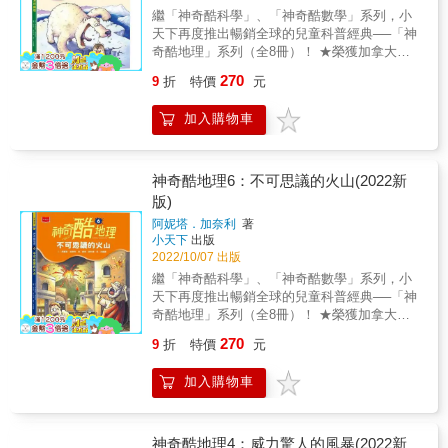
地，你必須頭腦冷靜、隨機應變，防備覓食中
高山，內容有探險歷程、地科原理、生態奇
繼「神奇酷科學」、「神奇酷數學」系列，小
的美洲豹、身懷劇毒的蜘蛛和世界上體型最大
景、自然景觀、人文故事、環境省思
天下再度推出暢銷全球的兒童科普經典──「神
的蛇&hellip;&hellip;這樣，你還敢一起去探險
&hellip;&hellip;內容包羅萬象，精采可期。 & 4.
奇酷地理」系列（全8冊）！ ★榮獲加拿大皇
嗎？ & 系列四大特色 & 1.刺激精采的探險故事
國小社會科最佳輔助教材 對於地理、大氣現象
家地理學會銀獎、藍彼得圖書獎。 ★已翻譯成
涵蓋了從古至今的精采探險故事，呈現探險家
270
9
折
特價
元
的解釋，力求簡單扼要，難度適中、輕鬆幽默
20多種語言，風行全球！ ★比小說更生動、比
憑著智慧、機智和勇氣，越過沙漠、深入原始
的文字書寫，讓中高年級的孩子可以自行學
漫畫更爆笑，不用死背，搞定酷地理！ 哪一種
叢林、挑戰極地、高山&hellip;&hellip;探索未知
加入購物車
習、閱讀。類型多元的資料和數據，更可當作
動物為了孵蛋，60天都保持站姿、不吃不喝？
的領域，一場又一場冒險犯難的故事，激發孩
家長與教師教學上方便實用的資料庫。 & 得獎
比撒哈拉沙漠還乾燥，已經200萬年不下雨的地
子的勇氣與求知的慾望。 & 2.簡明扼要的圖解
紀錄 & ★加拿大皇家地理學會銀獎 ★藍彼得
方在哪裡？ 格陵蘭島地名的由來，竟然是一場
說明 以幽默活潑的圖象，輕鬆簡明的文字，說
圖書獎 &
騙局？ 最酷的探險、最神奇的答案都在《寒冷
神奇酷地理6：不可思議的火山(2022新
明各種地理現象形成的過程，輕鬆了解雨林的
冰凍的極地》裡！ 歡迎來到南、北兩極，這裡
版)
分層、環礁的奧祕、火山的類型、沙漠的分布
是地球上最大、最冰的「冷凍庫」。 極地不像
&hellip;&hellip;，讓地理知識變得好讀好吸收。
阿妮塔．加奈利
著
表面上看起來那麼無趣， 這裡有半年太陽都不
& 3.包羅萬象的主題內容 「神奇酷地理」系列
小天下
出版
下山（或不升起）的極晝、極夜現象； 令人驚
共8本，主題包含雨林、島嶼、沙漠、風暴、地
2022/10/07 出版
豔不已的極光奇景； 還有適應冷冰冰生活的北
震、火山、極地、高山，內容有探險歷程、地
繼「神奇酷科學」、「神奇酷數學」系列，小
極熊和企鵝。 當然，你也可以到極地考古，挖
科原理、生態奇景、自然景觀、人文故事、環
天下再度推出暢銷全球的兒童科普經典──「神
掘猛獁象和恐龍&hellip;&hellip; 相信你已經迫
境省思&hellip;&hellip;內容包羅萬象，精采可
奇酷地理」系列（全8冊）！ ★榮獲加拿大皇
不及待要展開一場讓你「背脊發涼」、「凍徹
期。 4.國小社會科最佳輔助教材 對於地理、
家地理學會銀獎、藍彼得圖書獎。 ★已翻譯成
心扉」的極地之旅了！ 系列四大特色 1.刺激精
270
9
折
特價
元
大氣現象的解釋，力求簡單扼要，難度適中、
20多種語言，風行全球！ ★比小說更生動、比
采的探險故事 涵蓋了從古至今的精采探險故
輕鬆幽默的文字書寫，讓中高年級的孩子可以
漫畫更爆笑，不用死背，搞定酷地理！ 為什麼
事，呈現探險家憑著智慧、機智和勇氣，越過
加入購物車
自行學習、閱讀。類型多元的資料和數據，更
火山聞起來像壞掉的臭雞蛋？ 為什麼火山爆發
沙漠、深入原始叢林、挑戰極地、高山
可當作家長與教師教學上方便實用的資料庫。
會導致夏天「消失」？ 如何分辨死火山、休眠
&hellip;&hellip;探索未知的領域，一場又一場冒
& 得獎紀錄 & ★加拿大皇家地理學會銀獎 ★
火山和活火山？死火山會「復活」嗎？ 最酷的
險犯難的故事，激發孩子的勇氣與求知的慾
藍彼得圖書獎 &
探險、最神奇的答案都在《不可思議的火山》
神奇酷地理4：威力驚人的風暴(2022新
望。 2.簡明扼要的圖解說明 以幽默活潑的圖