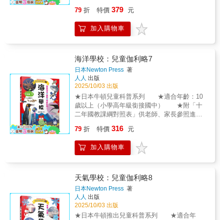
年達成碳中和的目標，讓現在出生的孩子，不
379
79
折
特價
元
必在50年後，面臨升溫超過2℃的惡劣環境，邀
請大家一起來釐清對氣候變遷的10個誤解，透
加入購物車
過世界同步的環境報告，正確認識氣候變遷的
真相，想想自己可以為我們唯一的地球做到哪
些事。關於氣候變遷的10個真相——真相1 氣
候變遷根本不存在？ 真相2 氣溫升高 2 ℃，
海洋學校：兒童伽利略7
沒什麼影響吧？真相3 2100年還早得很，沒什
日本Newton Press
著
麼好擔心的？真相4 都是其他人的錯？真相
人人
出版
5 大自然會自己復原？真相6 努力改變也沒
2025/10/03 出版
有用，只好適應環境？真相7 放心，科技會拯
★日本牛頓兒童科普系列 ★適合年齡：10
救人類？真相8 氣候變遷是有錢人才需要擔心
歲以上（小學高年級銜接國中） ★附「十
的事？真相9 我們已經盡力了？真相10 沒救
二年國教課綱對照表」供老師、家長參照進
了，根本無法改變？關於氣候變遷，不同人有
度 浩瀚的海洋佔據地球表面七成以上，卻
316
不同的問題，例如•天氣那麼冷，哪裡有氣候暖
79
折
特價
元
仍隱藏著無數謎團。兒童伽利略《海洋學校》
化？•北極熊很可憐，但是和我沒有關係？•我平
以「海」為主題，帶領讀者踏上一場知識與冒
時都實行零廢棄生活，偶爾坐一次飛機，還好
加入購物車
險交織的旅程。 ☆從淺顯易懂的問題探索
吧？或者會對氣象專家的呼籲，產生疑問——
海洋知識 從小朋友最簡單的疑問：「海水
平均氣溫升高2℃，真的那麼嚴重嗎？反正大
為什麼是鹹的？」「海水如何形成的？」「島
自然會自己復原，或是等我們適應環境就好？
嶼是如何創造出來的？」逐步帶出洋流、氣
天氣學校：兒童伽利略8
2100年離現在還很久，不用擔心。這些都是我
候、板塊運動等科學知識。另外，還能一窺水
日本Newton Press
著
們對氣候變遷的誤解，而誤解是來自人類不想
母、翻車魚、企鵝到深海中發光的魚群，不只
人人
出版
面對這些複雜的真相，因此連帶阻礙了個人改
會驚嘆於海洋生命的多樣性，也能一起討論生
2025/10/03 出版
變和環保政策的推動。本書的作者來自法國開
物隨著生存環境變化、演化等因素，形成的獨
★日本牛頓推出兒童科普系列 ★適合年
發署，負責帶孩子理解並關注環境和社會議