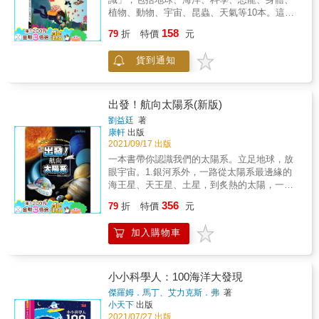
中的小科學 ☆有些食物為什麼不冷藏、放過期
植物、動物、宇宙、昆蟲、天氣等10本。這套
的意思，培養數學的感知能力。 《5.有趣圖解
都還能吃，甚至愈臭酸愈好吃？ ☆毛衣丟入洗
書活潑生動、淺顯易懂，以深入淺出方式撰寫
自然課》以淺顯易懂的圖畫，讓不具基礎科學
158
衣機會縮水，但為何綿羊淋雨後卻不會被身上
79
折
特價
元
的科普知識的問答書。具有以下特色：1 引發
知識的孩子，也能透過視覺感官理解科學的奧
的毛勒到喘不過氣？ & 🎯大震撼．老師沒教過
孩子對科學的興趣：透過簡單易懂的科學理論
祕。 & 本書特色 & 1. 專為學齡前兒童設計的
的生態自然課！ ☆什麼疾病比Covid-19更可
貨到通知
說明，幫助孩子成為小小科學家。2 培養孩子
「基礎科學指南」 以貼近孩子生活經驗的自然
怕，連居家隔離、社交距離都防不住？ ☆消滅
的觀察力及想像力：引起孩子於各領域科學的
事物與人造器物為主題，搭配插圖、照片與互
森林野火的第一步，竟是專家主動放火、採取
知識探索，加強科學觀念。3 能快速查詢科學
動式遊戲，讓學齡前的孩子可以藉由玩樂，廣
預防性的「控制焚燒」？ ☆世上有個地方植物
知識：依照由淺入深的順序，解答生物、人
泛探索科學的不同面向，如動植物的活動、自
出發！航向太陽系(新版)
乾枯萎靡、土壤超貧瘠，還能跟熱帶雨林並列
體、宇宙等奇特奧妙的現象。4 增進親子共讀
然現象的成因等，並從中收穫知識與滿滿的成
劉益廷
著
「生物多樣性冠軍」? ☆全力搶救貓熊，反而
的時光：我們邀請專家精心設計，讓父母與孩
就感。 & 2. 在遊戲中學習，動手實作培養
康軒
出版
會害瀕危生態系更快滅絕？ & 【本書特色】 ★
子在趣味的科學氛圍裡，能輕鬆互動。
STEAM精神 心理學研究指出，最有效率的學
2021/09/17 出版
科學腦UP！最佳自然延伸閱讀，全方位奠基孩
習法就是「玩樂式學習」。本書設計許多需要
一本書帶你認識我們的太陽系。立足地球，放
子的自然素養！ 書本的平面式閱讀＋影音頻道
放下書本、實際參與的遊戲和勞作，讓孩子不
眼宇宙。1.銀河系外，一路從太陽系最邊緣的
的多感官複習，更兼具英文聽力練習！ 繪本看
只是從紙面上認識自然，更能置身其中體驗奧
海王星、天王星、土星，到炙熱的太陽，一起
完還不夠？掃描各章QRcode看延伸英文動畫，
妙的原理。舉凡配對不同像實的帽子、玩手影
認識太陽系裡的不可思議。2.以圖片為主，文
除了強化知識理解，更能訓練孩子的英文聽
356
遊戲、進行丟皮球實驗，再到動手製作會彈跳
79
折
特價
元
字為輔，介紹太陽系裡八大行星與太陽，身為
力，增進科學世界觀！（＊部分影片提供繁體
的「青蛙杯子」等，當孩子動手實際操作，不
宇宙公民的一員，絕對不能錯過。3.本書帶領
中文CC字幕，可於影片右下角「設定」切換字
只可以更深入了解事物的本質，更可培養
加入購物車
孩子一起遨遊太陽系，揭開天文的奧祕！絕對
幕語言） & ★思辨力UP！從不一樣的觀點思考
「STEAM」精神。 & 3. 親子共讀／共學小提
是一本值得家長與孩子珍藏的家庭百科。了解
問題，培養理性思維！ 運用違反直覺的自然現
示 每個單元結尾都附有「給爸媽」的補充，提
宇宙及天文學的最佳入門書，帶領孩子遨遊宇
象（例如：動物會吃掉自己的寶寶、勤於滅火
供專家的建議，讓家長在陪伴孩子閱讀、遊戲
宙發現太陽系！6500萬年前，從地球逃出的恐
反而讓野火更嚴重），鍛鍊孩子的理性思辨能
小小科學人：100海洋大發現
時，除了能適時說明相關的知識或常識，也能
龍王國，居住在宇宙中遙遠的星球，但那個星
力，學習從不同觀點進行獨立思考，並嘗試想
傑羅姆．馬丁、艾力克斯．弗
著
以此作為學習的延伸，和孩子一起培養觀察
球再度受到小行星的撞擊，嚇得他們搭乘太空
出解決方式。 & ★好奇心UP！從日常挖掘最有
小天下
出版
力。當遇到動手實作的單元時，家長也可從中
船尋找下一個家。一路上從海王星、天王星、
趣的科學問題，發現生活中的不可思議！ 本書
2021/07/27 出版