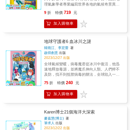
原來太空是這樣子啊！一起乘著夢想上太空
的影響等事實……一起從旁觀者的角度，重新
理氣象學者專業編寫世界各地的氣候奇景異象X
吧！【本書關鍵字】科技教育、太空梭、無重
認識眾多從未深入探究的地球事，意識到多樣
400張國家地理精采照片X全彩大開本《國家地
力狀態、國際太空站、太空旅行、太空港【本
719
9
折
特價
元
性是常見且自然的事情，一起探索地球知識，
理終極氣象百科》帶你見識地球最令人驚心動
書資料】無注音適讀年齡：5〜9歲親子共讀；
思考地球未來事。書籍特色：1.優美圖像化視
魄的氣象․美國Amazon亞馬遜網路書店讀者五
10歲以上自己閱讀●書籍特色1.五項太空主題知
加入購物車
覺圖表整理：將統計與分析資料，透過優美的
顆星★★★★★好評推薦․最完整的氣候百科大
識大補帖，滿足孩子探索未知太空的好奇
資訊圖表整合，讓人一目了然，印象深刻，且
全：龍捲風、颱風、閃電、冰雹、梅雨、焚
心 本書內容可分類為探索太空的演進、穿
能輕鬆記住地球事。2.以客觀且全方位眼光研
風，生活中的氣象全圖解․大氣科學X生活應用
越時空的工具、太空生活的分享、太空計畫的
究地球： 以外星人客觀眼光，將地球與地球人
X趣聞軼事 X 簡潔圖表，清晰易懂又精彩豐富
地球守護者6 血冰川之謎
體驗及太空旅行的規畫共五個部分，幫助孩子
作為研究對象，從地球的地理位置、生物的演
的氣象科學․搭配國家地理精采圖片，揭開世界
以趣味圖文認識豐富的太空相關知識。
韓雨江、李宏蕾
著
化、人類的歷史起源、各種生物知識、人類生
上最讓人感到畏懼卻又無比著迷的氣象史上最
啟得創意
出版
（一）探索太空的演進：從第一顆人造衛星成
存、文明發展史等，全部囊括在內。3.內容引
完整的天氣知識大全！從了解天氣如何在地球
2023/12/27 出版
功升空開始，細數人類及動物飛上太空的種種
發探索與思考：透過各種統計資訊及真實情
大氣中形成，到如何熬過恐怖熱浪和破紀錄的
第一次。 （二）穿越時空的工具：太空梭
全球氣候變暖，病毒魔君從冰川中復活，他迅
況，帶你一起認識地球的過去、現在，思索未
低溫，《終極氣象百科》收錄了關於天氣的一
和太空火箭常常令人混淆，快來看看它們各具
速地釋放毒源，並將魔爪伸向人類。人們猝不
來的各種可能與不可能。十九項議題：性別平
切。天氣預報家如何預測天氣？極端風暴是怎
有哪些功能與特性。 （三）太空生活的分
及防，找不到抵禦病毒的辦法，全球陷入一片
等、人權、環境、能源、生命、法治、多元文
麼形成的？動物又如何應對？颶風、龍捲風、
享：特別邀請在國際太空站執行任務的太空人
混亂。病毒魔君的行徑使世界遭遇滅頂危機，
化、國際教育學習領域：社會、自然、綜合活
240
冰風暴──本書以滿滿的全彩照片搭配生動的文
75
折
特價
元
與大家分享奇異的無重力生活花絮。
和平使者小微從未來乘坐時光機來到了病毒魔
動、生活科技(資訊+生活)SEL內涵：社會覺
字和各種趣味知識，帶你進入天氣的奇妙世
（四）太空計畫的體驗：除了到月球和火星上
君最早出現的那一年，她的目的是阻止病毒魔
察、負責任的決定SDGs指標：1消除貧窮、3良
界！了解關於天氣的一切閃電從哪裡來？颶風
加入購物車
探險，還會帶你參觀太空旅館和太空電梯等實
君的復活。小微的時光機不小心出現故障，萌
好健康和福祉、4優質教育、5性別平等、10減
和氣旋有什麼不同？火龍捲究竟是什麼？從令
驗工程喔！ （五）太空旅行的規畫：太空
地球、紅麗和小哲救下了小微。小微將未來的
少不平等、11永續城市與社區、12負責任的消
人讚嘆的極光到璀璨的流星雨，了解天氣的狂
旅行雖然前衛，但行前作業和返回地球後的準
事情告訴了大家，為了挽救未來世界，大家一
費與生產適讀年齡：10歲以上林怡辰｜閱讀教
野世界──這是一本充滿科學事實與精采照片的
備工作，一點都不可輕忽呢！2.書末附「知識
起找到了病毒專家艾博士。艾博士與小微一起
Karen博士21個海洋大深索
育推手、資深國小教師海狗房東｜繪本工作者
百科全書，介紹地球的各種超酷天氣現象。驚
大挑戰」延伸學習單 讀完本書內容後，可
來到了病毒魔君甦醒的地方，當大家到達時已
麥嘉慧(博士)
著
高毓屏｜教育部閱讀推手廖瑞珍｜教育部閱讀
人的照片破紀錄的暴雨、冰風暴、熱浪、水循
以挑戰回答延伸學習單的問題，看看讀者在經
經晚了，病毒魔君不知所終。此時，病毒魔君
筆求人
出版
磐石推手教師簡志祥｜新竹光華國中生物老師
環，甚至還有動物對天氣與環境的適應！精采
歷過一趟閱讀太空之旅後，自己對太空知識的
已經開始肆無忌憚地攻擊人類。艾博士給大家
2023/12/22 出版
藍依勤｜繪本星球212-7版主蘇懿禎｜火星童書
的特寫鏡頭，捕捉各種酷炫、閃亮、詭異、狂