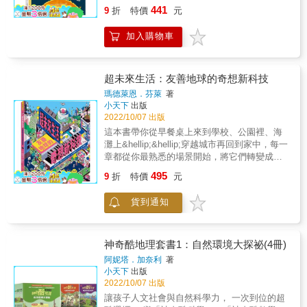
住時，有哪顆星球可以移居？ & 在人類歷史
441
時，木製的棺材承接我們的軀體。人的一生，
9
折
特價
元
上，人們總是仰望著天空腦海裡充滿了對天空
樹木常相左右，我們從樹木、木材獲得甚多，
的疑問。天上有多少星星？什麼是彗星？太陽
但我們經常忽略樹木的付出。這本書將從生物
加入購物車
系外有什麼？我們能進行太空旅行嗎？ & 宇宙
知識、環境保育、文化藝術等角度，帶領讀者
中有非常多的星系，地球只是其中一顆，而地
重新認識──樹。 「樹木帶給我們的好處非常
球供人類生存已有億萬年的時間了，地球的壽
多，供應我們生活所需的木材、呼吸所需的新
命剩下多久？人類還能在地球生活多久？宇宙
超未來生活：友善地球的奇想新科技
鮮空氣、乾淨且穩定的水源、休閒所需的健康
中還有哪一顆星球可以提供人類生存的必要條
瑪德萊恩．芬萊
著
場域，而且也是許多野生動物的重要棲所。讓
件？ && 現在，科學能回答許多關於天空的問
小天下
出版
各種樹木扮演不同的角色、發揮不同的功能，
題了！快來探索眾多引人入勝的事實，在本書
2022/10/07 出版
便能打造生生不息的地球。」 ──本書譯者／特
你能找到所有關於太空的答案！ & 本書特色 &
這本書帶你從早餐桌上來到學校、公園裡、海
有生物研究保育中心助理研究員 林大利 超大
★以問答形式滿足孩子的好奇心，培養資訊的
灘上&hellip;&hellip;穿越城市再回到家中，每一
開本、細緻且幽默感十足的插圖、淺顯又抒情
獲取和分析能力，創造性的思維方式。 ★書後
章都從你最熟悉的場景開始，將它們轉變成
的文字敘述，《樹》娓娓道出33個跨領域主
附有「太空實驗室」，鍛煉孩子的動手能力和
「未來版」呈現在你眼前。 沒錯！未來的你，
題，不僅涵蓋最基本的各部位解說、樹木如何
495
務實的研究精神 ★6歲以上即可閱讀。 &
9
折
特價
元
一天的生活可能從使用竹子做的牙刷、海藻製
繁衍後代，也讓大家認識世界上最高的樹、最
成的膠囊牙膏開始，再用便利的太陽能烘烤爐
粗的樹和最老的樹。木製的交通工具、樂器、
貨到通知
加熱甲蟲蛋白質做的漢堡肉、搭配營養豐富的
藝術品、著名建築等主題讓人一窺從古至今，
仿蟑螂乳品&hellip;&hellip;你的廚餘和糞便都能
人類是如何利用木材這項資源來豐富自己的生
回收變成能源，你的印表機碳粉來自汽機車或
活。除了「有形」的樹，本書更著重介紹樹在
工廠排放的黑煙&hellip;&hellip;甚至在不久的將
文化、神話、宗教中扮演的角色。開頭與結尾
神奇酷地理套書1：自然環境大探祕(4冊)
來，為了躲過地面上的極端天氣、致命傳染
則以誠摯的口吻強調樹木的重要性，是溫柔的
阿妮塔．加奈利
著
病，人類的城市會往地下發展，並且在太空中
提醒，而非教條式的守則。 讓我們一起翻開這
小天下
出版
建立起巨大的糧食生產中心&hellip;&hellip; 書
本感性抒情的樹之大百科，一同反思人類與樹
2022/10/07 出版
中這些「超未來」的場景很新奇、充滿創意，
木的關係。 & 《蜜蜂》 如果沒有蜜蜂為植物授
讓孩子人文社會與自然科學力， 一次到位的超
甚至看似異想天開，但它們不是逐漸成形的新
粉，地球的食物會越來越少。 這群體長不到2