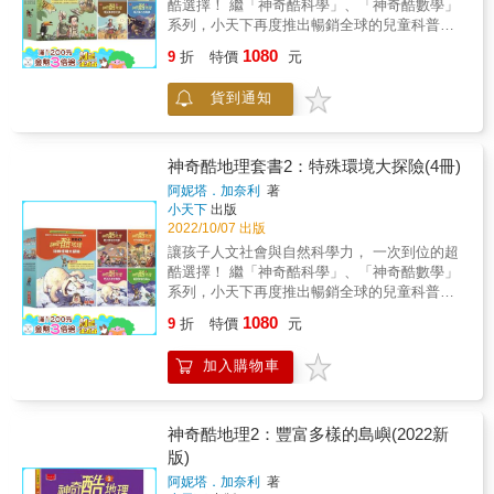
酷選擇！ 繼「神奇酷科學」、「神奇酷數學」
發明、就是科學家正在認真構思的新概念。儘
公分的小生物，實際牽動地球的未來。 本書以
系列，小天下再度推出暢銷全球的兒童科普經
管全球暖化、氣候變遷的衝擊，將使地球上的
圖解、幽默的大型插畫，呈現百科般詳實、豐
典──「神奇酷地理」系列（全8冊）！ 比小說
1080
生活變得更具挑戰，但未來也有可能往更美
富的內容。 完全圖解蜜蜂的生態和組織；人類
9
折
特價
元
更生動、比漫畫更爆笑，帶領孩子進入超乎想
好、更永續、令人期待的新方向發展！ ※友善
從採蜜、養蜂到帶蜜蜂去旅行的互動變化； 發
像的地理世界中，囊括國中小適讀的重要地理
地球的100種新科技 ※9大未來新生活場景 守護
現小蜜蜂如何走入希臘、羅馬神話，成為帝
貨到通知
概念，全系列包括雨林、島嶼、沙漠、風暴、
地球的全面新思維，獻給所有未來的大人！ 你
王、權勢的象徵， 一起來認識、關心蜜蜂和人
火山、地震、極地、高山等八大主題。簡明扼
能想像50年後的地球會是什麼模樣？ 未來的我
類共同的未來。 榮獲 2017德國兒童文學獎知識
要的圖解說明、勁爆的探險故事，你意想不到
們是繼續在地球上安居樂業， 還是必須移民到
類大獎 2017奧地利年度科學圖書 2015波蘭最
的地理小檔案，統統都在這裡！ 《神奇酷地理
神奇酷地理套書2：特殊環境大探險(4冊)
太空、上火星耕種？ 目前地球上已經有將近80
美的童書 蜜蜂在恐龍時代就存在地球！1億多
1：生機勃勃的雨林》 一星期只上一次廁所的
阿妮塔．加奈利
著
億人口、每年增加約8000萬人。 科學家估計到
年來，蜜蜂的體型沒有多大改變，卻直接影響
超懶動物是誰？ 要怎麼躲過吸血蝙蝠的攻擊？
小天下
出版
了2100年，全球暖化將使海平面上升50至100
了人類的生存。據說，如果地球上不再有蜜蜂
最酷的探險、最神奇的答案都在《生機勃勃的
2022/10/07 出版
公分； 全世界將有更多地區遭受熱浪、乾旱、
為植物授粉，人類將面臨嚴重的食物短缺。蜜
雨林》裡！ 《神奇酷地理2：豐富多樣的島
讓孩子人文社會與自然科學力， 一次到位的超
暴風、洪水等極端天氣的襲擊。 全世界的海洋
蜂和人類的關係是從何時開始結緣？蜜蜂為何
嶼》 島嶼是怎麼形成的？ 哪座島上有活生生的
酷選擇！ 繼「神奇酷科學」、「神奇酷數學」
已經累積超過5兆噸的塑膠垃圾，每年還有上千
是植物授粉的最佳團隊？牠們的身體構造、社
「龍」？ 最酷的探險、最神奇的答案都在《豐
系列，小天下再度推出暢銷全球的兒童科普經
萬噸流進海洋， 毒害了大量的海洋生物、還有
會組織、行為語言，甚至蜂巢設計，彷彿都是
富多樣的島嶼》裡！ 《神奇酷地理3：變幻莫
典──「神奇酷地理」系列（全8冊）！ 比小說
我們自己&hellip;&hellip; 珊瑚白化、蜂群消
為了訪花、採蜜而存在。人類也從野生採蜜到
1080
測的沙漠》 海市蜃樓是怎麼形成的？ 為什麼沙
9
折
特價
元
更生動、比漫畫更爆笑，帶領孩子進入超乎想
失、生物多樣性急速衰退&hellip;&hellip;各種壞
養蜂，認識蜜蜂、研究蜜蜂，甚至還得了諾貝
子會「唱歌」？ 最酷的探險、最神奇的答案都
像的地理世界中，囊括國中小適讀的重要地理
消息只能讓人警惕？ 幸好有許多科學家、工程
爾獎。 《蜜蜂》用大型幽默的插畫和簡約的文
在《變幻莫測的沙漠》裡！ & 《神奇酷地理
加入購物車
概念，全系列包括雨林、島嶼、沙漠、風暴、
師、充滿環保熱誠的人 提出各種對地球友善的
字，分成37個題目，從生態、人文歷史、科
4：威力驚人的風暴》 用什麼方法可以降低風
火山、地震、極地、高山等八大主題。簡明扼
新科技概念、新生活方案，例如&hellip;&hellip;
學、藝術、農業各方面，讓我們了解蜜蜂這群
暴的風速？ 到底是誰負責幫颱風命名？ 最酷的
要的圖解說明、勁爆的探險故事，你意想不到
不用大量畜養牛羊雞鴨，也能提供足夠蛋白質
不能被小看，也不能從人類生活缺席的重要物
探險、最神奇的答案都在《威力驚人的風暴》
的地理小檔案，統統都在這裡！ 《神奇酷地理
的蟲蟲大餐； 使用完畢還能吃掉或做成堆肥的
神奇酷地理2：豐富多樣的島嶼(2022新
種。 本書在英國、奧地利、德國、波蘭等國獲
裡！ 【三大保證】 ▲保證符合108課綱，閱讀
5：翻天覆地的地震》 第一部地震儀是誰發明
海藻飲料盒、魚皮保鮮膜； 從乳牛糞便提取植
得10項以上的插畫、科學類童書獎項，全球已
版)
理解力輕鬆培養 ▲保證爆笑又有趣，孩子看了
的呢？ 地震時該怎麼自保逃生？ 最酷的探險、
物纖維素做成的環保衣料； 可以減少水泥開採
有28種語文版本。 保加利亞／簡體中文／捷克
絕對哈哈大笑 ▲保證易讀又易懂，搭配圖解9-
阿妮塔．加奈利
著
最神奇的答案都在《翻天覆地的地震》裡！ &
的活菌混凝土、真菌菌絲體磚塊； 不需要用
／荷蘭／英國／美國／法文／愛沙尼亞／芬蘭