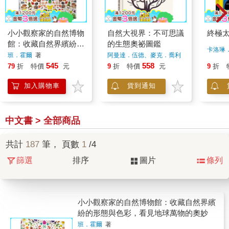
小小觀察家的自然博物
自然大視界：不可思議
終極
館：收藏自然界繽紛的
的生態奧祕圖鑑
卡洛琳
形態與色彩，看見地球
班．霍爾
著
阿曼達．伍德、麥克．喬利
著
萬物的奧妙
545
558
79
折
特價
元
9
折
特價
元
9
折
加入購物車
貨到通知
中文書 > 全部商品
共計
187
筆， 頁數
1
/4
篩選
排序
圖片
條列
小小觀察家的自然博物館：收藏自然界繽
紛的形態與色彩，看見地球萬物的奧妙
班．霍爾
著