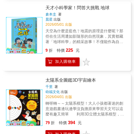
指出，長期讓孩子接觸大自然，可提高專注
力、降低生活壓力。這本書能讓孩子記錄所有
天才小科學家！問答大挑戰 地球
圍繞在身邊的大自然，而且隨時隨地都能開
倉本圭
著
始，即使是住在都市的家長，也能帶孩子到附
晨星
出版
近公園利用此書進
2026/05/01 出版
天空為什麼是藍色﹖地震的原理是什麼呢？那
些在生活周遭如影隨形的自然現象，其實都藏
著「地球科學」的精采故事！不僅能作為自然
科學課程的補充教材，對於想要建立「理系
225
9
折
特價
元
腦」邏輯思維的學生讀者來說，更是課後增加
常識的最佳指南！我們的家園——地球，是一
加入購物車
個時時刻刻都在變化的行星。從地殼內部的變
動到大氣層的流轉，這本書透過充滿趣味的測
驗與漫畫情境解說與專欄深度說明，帶領你走
入一場深度探索之旅。書中將深奧的地質、氣
太陽系全圖鑑3D宇宙繪本
象、海洋知識，以幽默且平易近人的方式呈
千里
著
現，讓你一讀就上癮！本書特色※透過翻頁問
幼福文化
出版
答的版面讓每次翻頁都像在解謎，伴隨尋找答
2026/04/01 出版
案的興奮與期待※短篇漫畫以有趣的呈現讓艱
轉呀轉～～太陽系模型！大人小孩都著迷的創
澀名詞變得具體又好懂※小知識專欄延伸有趣
意遊戲書邊玩邊學沒負擔原來學習天文可以這
的地球相關的科學知識，讓內容更豐富有層次
麼有趣又簡單 利用3D立體太陽系模型，模
擬行星的公轉軌道，搭配圖文並茂的內容，介
394
79
折
特價
元
紹太陽系中的太陽、水星、金星和地球等八大
行星，接著擴展到太陽系外緣的冥王星和彗星