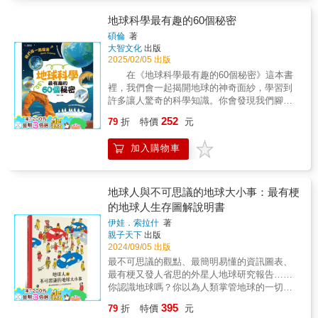
3 — 生活大發現 （2025年6月出版)晨讀10分鐘
是現在空氣中的二氧化碳實在太多了，我們必
：科學故事集 4 — 植物大奇觀 （2025年9月出
須幫助地球減碳、固碳，讓它不「碳」氣！這
地球科學最有趣的60個秘密
版)晨讀10分鐘 ：科學故事集 5 — 宇宙大探索
不只是一本美麗細緻的繪本，文末還有實際的
碩倫
著
（2025年9月出版)晨讀10分鐘 ：科學故事集 6
建議，讓我們一起努力，幫助地球也幫助人類
大智文化
出版
— 身體大解密 （2025年9月出版)◎本書關鍵
自己。
2025/02/05 出版
字：科學故事、跨域素養、基礎科學、認知理
在《地球科學最有趣的60個秘密》這本書
解、科學探究◎有注音，適合7~10歲閱讀◎教
裡，我們會一起揭開地球的神奇面紗，學習到
育議題分類：環境、生命、閱讀素養◎學習領
許多讓人驚奇的科學知識。你會發現我們腳下
域分類：語文 、健康與體育、自然、生活科技
的大地是如何形成的，山脈為什麼會變得那麼
(資訊+生活)◎幼兒學習指標：語文、認知【晨
252
79
折
特價
元
高大，還有地球上為什麼會有不同的天氣和氣
讀十分鐘】系列簡介 透過知名的作家、選
候。這些問題背後的答案，都和地球科學有
編人，為讀者編選類型多元、有益有趣的好文
加入購物車
關！ 地球就像一位了不起的「導演」，它
章。每日定時定量的閱讀，不僅是要讓學習力
用風、雨、雪和陽光來裝扮我們的生活，還讓
加分，更重要的是讓心靈茁壯、成長。在學
各種美麗的自然現象輪流上演。從大海的波
校，晨讀就像是吃學習的早餐，為一天的學習
浪、無邊的沙漠，到北極的極光，每一個角落
地球人與不可思議的地球大小事：最有梗
熱身醒腦；在家裡，不一定是早晨，任何時
都有著無數的科學奧秘。 準備好了嗎？讓
的地球人生存圖解說明書
段，每天不間斷、固定的家庭閱讀時間，也會
我們一起出發，走進地球科學的奇妙世界，探
為全家累積生命中最豐美的記憶。【晨讀十分
伊娃．索拉什
著
索大自然的60個有趣秘密吧！你一定會發現，
鐘】系列特色 ★臺灣第一套針對「晨讀十分
親子天下
出版
地球比你想像中的還要精彩和神奇！
2024/09/05 出版
鐘」運動策劃編選的讀物。 ★倚重不同領域
大師的人生及閱讀經驗進行選編，選文包羅各
最不可思議的觀點、最簡明易懂的資訊圖表、
種文類，觀點橫跨不同世代。 ★十分鐘內能
最有梗又發人省思的外星人地球研究報告……
完整讀完的短篇故事，最能帶給孩子閱讀的自
你認識地球嗎？你以為人類掌管地球的一切事
信和堅持到底的成就感。
物嗎？一份來自太空星際最高理事會的地球研
395
79
折
特價
元
究報告將顛覆你的想像！橫跨太空、歷史、動