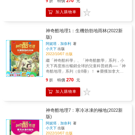
270
9
折
特價
元
文字書寫，讓中高年級的孩子可以自行學習、
20多種語言，風行全球！ ★比小說更生動、比
知的領域，一場又一場冒險犯難的故事，激發
閱讀。類型多元的資料和數據，更可當作家長
漫畫更爆笑，不用死背，搞定酷地理！ & 全世
孩子的勇氣與求知的慾望。 2.簡明扼要的圖解
加入購物車
與教師教學上方便實用的資料庫。 得獎紀錄 ★
界第一部地震儀是誰發明的？ 哪些地方容易發
說明 以幽默活潑的圖象，輕鬆簡明的文字，說
加拿大皇家地理學會銀獎 ★藍彼得圖書獎 ＊
生地震？原因又是什麼？ 地震時該怎麼自保逃
明各種地理現象形成的過程，輕鬆了解雨林的
閱讀年齡：10歲以上 &
生？ 最酷的探險、最神奇的答案都在《翻天覆
分層、環礁的奧祕、火山的類型、沙漠的分布
地的地震》裡！ 地震是令人震撼的大自然力
神奇酷地理1：生機勃勃地雨林(2022新
&hellip;&hellip;讓地理知識變得好讀好吸收。 3.
量， 劇烈到足以在短短數十秒內把城市夷為平
版)
包羅萬象的主題內容 「神奇酷地理」系列共8
地， 恐怖到能把大地擊潰成碎片， 破壞力大到
本，主題包含雨林、島嶼、沙漠、風暴、地
阿妮塔．加奈利
著
連原子彈都顯得遜色。 身處臺灣、經常遭遇地
震、火山、極地、高山，內容有探險歷程、地
小天下
出版
震襲擊的你， 知道地震究竟是怎麼發生的嗎？
科原理、生態奇景、自然景觀、人文故事、環
2022/10/07 出版
有沒有精準預測地震的方法？ 哪些災害可能伴
境省思&hellip;&hellip;內容包羅萬象，精采可
繼「神奇酷科學」、「神奇酷數學」系列，小
隨地震而來？ 相信你已經迫不及待，準備要感
期。 4.國小社會科最佳輔助教材 對於地理、大
天下再度推出暢銷全球的兒童科普經典──「神
受地震翻天覆地的威力了！ & 系列四大特色 &
氣現象的解釋，力求簡單扼要，難度適中、輕
奇酷地理」系列（全8冊）！ ★榮獲加拿大皇
1.刺激精采的探險故事 涵蓋了從古至今的精采
鬆幽默的文字書寫，讓中高年級的孩子可以自
家地理學會銀獎、藍彼得圖書獎。 ★已翻譯成
探險故事，呈現探險家憑著智慧、機智和勇
270
9
折
特價
元
行學習、閱讀。類型多元的資料和數據，更可
20多種語言，風行全球！ ★比小說更生動、比
氣，越過沙漠、深入原始叢林、挑戰極地、高
當作家長與教師教學上方便實用的資料庫。 得
漫畫更爆笑，不用死背，搞定酷地理！ & 哪一
山&hellip;&hellip;探索未知的領域，一場又一場
加入購物車
獎紀錄 ★加拿大皇家地理學會銀獎 ★藍彼得
種植物的花直徑長達一公尺？ 滿身藻類、一星
冒險犯難的故事，激發孩子的勇氣與求知的慾
圖書獎 &
期只上一次廁所的超懶動物是誰？ 在雨林裡要
望。 & 2.簡明扼要的圖解說明 以幽默活潑的圖
怎麼躲過吸血蝙蝠的攻擊？ 最酷的探險、最神
象，輕鬆簡明的文字，說明各種地理現象形成
奇的答案都在《生機勃勃的雨林》裡！ & 歡迎
神奇酷地理7：寒冷冰凍的極地(2022新
的過程，輕鬆了解雨林的分層、環礁的奧祕、
來到神祕的雨林，跟著最勇敢的探險家來探索
版)
火山的類型、沙漠的分布&hellip;&hellip;讓地理
這座有著全世界一半物種的生態寶庫。不過，
知識變得好讀好吸收。 & 3.包羅萬象的主題內
阿妮塔．加奈利
著
千萬記得緊緊跟著隊伍，因為雨林裡除了有美
容 「神奇酷地理」系列共8本，主題包含雨
小天下
出版
麗又奇特的植物，還是充滿危險的「蔓」荒之
林、島嶼、沙漠、風暴、地震、火山、極地、
2022/10/07 出版