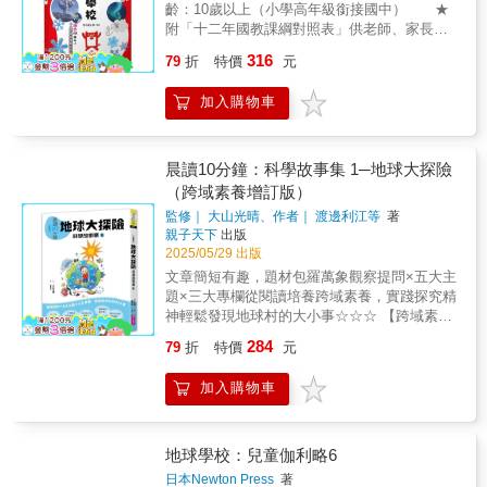
特身體構造、生態系等等。 ☆航向深海的
齡：10歲以上（小學高年級銜接國中） ★
題。她們找出人們對氣候變遷的10個誤解，由
科技 探索海底的科技展現了人類對未知的
附「十二年國教課綱對照表」供老師、家長參
自己扮演解說者，和不同的小市民對話。在聊
挑戰，介紹勇敢潛入數千公尺深的潛水調查船
照進度 我們每天都在談論天氣，卻很少真
天對話中，加入來自第一手的氣候研究報告，
316
「深海6500」、突破極限的無人探測器「海溝
79
折
特價
元
正理解，其實天氣背後隱藏著複雜卻又奇妙的
以圖像、圖表幫助讀者了解關於升溫、減碳的
號」等，讓我們能透過海底探鑽，對地球有更
科學。 ☆天氣如何形成 雲，其實是影
影響也希望以正面的想像喚起大家願意主動改
多的瞭解。 ☆海洋資源與保育 本書不
加入購物車
響天氣的重要關鍵，下雨、下雪、打雷、龍捲
變生活。「人們之所以對氣候變遷無動於衷，
僅僅介紹海洋的科學知識，更強調海洋與人類
風都跟雲有關。透過精彩雲圖鑑，一次認識千
是因為我們無法想像更美好的未來。如果世界
生活的密切關聯。舉凡氣候調節、漁業資源、
變萬化的雲！ 本書從基礎天氣知識到氣象
真的朝著更環保、更永續的方向發展，我們的
能源開發乃至全球暖化等議題，都與我們的未
災害的原理，循序漸進地解釋天氣如何影響我
生活會是什麼樣子？」為自己和地球的未來，
晨讀10分鐘：科學故事集 1─地球大探險
來緊密相連。 現在就翻開書，跟著科學探
們的生活，例如「雲是怎麼形成的？」「為什
想像一個更美好的未來，或許是改變自己的第
（跨域素養增訂版）
險隊小隊長小紅豬、隊員小藍兔一起潛入蔚藍
麼天空是藍的？」「颱風眼在哪裡？」透過全
一步。很特別的論述方式，由氣候變遷反面的
海洋，在讚嘆海洋之美的同時，也肩負起守護
監修｜ 大山光晴、作者｜ 渡邊利江等
著
彩圖解，將龐大的天氣知識，化為生動又有趣
觀點切入，整理出10種常遇見的「誤解」，然
親子天下
出版
海洋的責任。
的構造圖，好讀又容易理解。 ☆氣候與災
後提供「誤解」的反證，主題明確，邏輯清
2025/05/29 出版
害 環繞地球的大氣與洋流，形成氣候，不
晰，適合各年齡層閱讀。——前中央氣象局局
文章簡短有趣，題材包羅萬象觀察提問×五大主
僅影響環境，也形塑了各地居民的生活方式與
長 鄭明典
題×三大專欄從閱讀培養跨域素養，實踐探究精
文化習慣，例如台灣一到梅雨季就下雨，滋潤
神輕鬆發現地球村的大小事☆☆☆ 【跨域素養
土地；舊金山常年多霧，形成特殊城市景觀；
增訂版】新增「科學小疑問」單元 ☆☆☆將生
肯亞不斷重複乾季及雨季，動物也隨之遷徙
284
79
折
特價
元
活情境與知識連結，建立素養能力陽光為什麼
等。從台灣拓展到全世界，一起認識不同地區
很溫暖？為什麼會下雨？為什麼有彩虹？飛機
的特殊氣候。 另外，一併介紹颱風、龍捲
加入購物車
雲又是怎麼出現的呢？你知道是什麼原因，造
風、豪雨到聖嬰現象等異常氣候與災害。家長
成這些生活中熟悉的現象嗎？精選36篇奇妙有
及教育工作者可以延伸主題，一起討論該如何
趣的科學短篇故事，從生活延伸到自然界的奧
防災應對。 ☆判讀天氣圖 氣象預報常
祕與宇宙的壯闊，引導學生從「看得見」的現
地球學校：兒童伽利略6
會出現天氣圖，小小讀者透過學習符號跟線條
象，理解「看不見」的科學原理。在趣味中學
的意義，便可以瞭解風的運動與雲的狀況，開
日本Newton Press
著