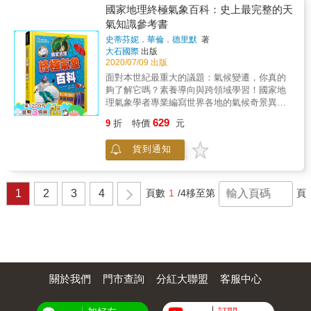
現的新海洋。你不能錯過的地球奧祕，全都在
國家地理終極氣象百科：史上最完整的天
這本書裡！
氣知識參考書
史蒂芬妮．華倫．德里默
著
大石國際
出版
2020/07/09 出版
面對本世紀最重大的議題：氣候變遷，你真的
夠了解它嗎？素養導向與跨領域學習！國家地
理氣象學者專業編寫世界各地的氣候奇景異象X
400張國家地理精采照片X全彩大開本《國家地
629
9
折
特價
元
理終極氣象百科》帶你見識地球最令人驚心動
魄的氣象․美國Amazon亞馬遜網路書店讀者五
貨到通知
顆星★★★★★好評推薦․最完整的氣候百科大
全：龍捲風、颱風、閃電、冰雹、梅雨、焚
風，生活中的氣象全圖解․大氣科學X生活應用
X趣聞軼事 X 簡潔圖表，清晰易懂又精彩豐富
1
2
3
4
頁數
1
/4
移至第
頁
的氣象科學․搭配國家地理精采圖片，揭開世界
上最讓人感到畏懼卻又無比著迷的氣象史上最
完整的天氣知識大全！從了解天氣如何在地球
大氣中形成，到如何熬過恐怖熱浪和破紀錄的
低溫，《終極氣象百科》收錄了關於天氣的一
切。天氣預報家如何預測天氣？極端風暴是怎
麼形成的？動物又如何應對？颶風、龍捲風、
關於我們
門市查詢
分紅大聯盟
客服中心
冰風暴──本書以滿滿的全彩照片搭配生動的文
字和各種趣味知識，帶你進入天氣的奇妙世