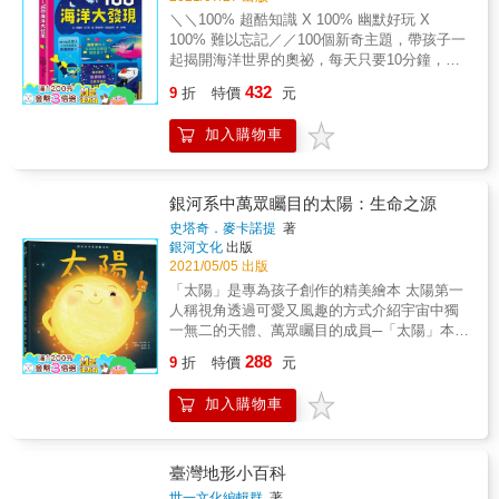
了解實驗的注意事項。
土星找到熾熱的太陽，這趟旅程會有什麼樣的
精選孩子身邊最常見的趣味自然科學問題（例
＼＼100% 超酷知識 X 100% 幽默好玩 X
探險和奇遇呢？◆神祕！狂風不斷的海王星◆
如：秋天葉子為什麼會變紅、毛衣為什麼會縮
100% 難以忘記／／100個新奇主題，帶孩子一
超酷！天王星躺著公轉◆壯觀！美麗巨大的土
水），提升知識與生活的連結，啟發孩子對科
起揭開海洋世界的奧祕，每天只要10分鐘，透
星環◆小心！木星是行星殺手◆奇特！什麼都
學的好奇與熱情，是給小小科學家的最佳趣味
過圖像記憶，輕鬆培養閱讀理解力！想跟朋友
432
燒掉的金星五、四、三、二、一！快翻開書
入門書。 & 【閱讀焦點】 ✏適讀年齡：無注
9
折
特價
元
分享的圖解酷知識，通通都在這裡，一頁就解
本，跟著恐龍一起出發吧！
音，適合學齡前、國小低年級親子共讀、國小
答一個最想知道的海洋大驚奇！˙「地球的項
中高年級自己讀。 ✏關鍵字：地球科學、生物
加入購物車
鍊」指的是什麼？˙為什麼龍蝦差點引發巴西和
知識、環境保育、生活科技。 ✏學習領域：自
法國的戰爭？˙海底真的有怪獸「哥吉拉」？！˙
然科學、科技。 ✏核心素養：系統思考與解決
每年滅絕的海洋生物，絕大多數都還沒被人類
問題、規劃執行與創新應變、科技資訊與媒體
發現。˙地球表面有71%被海洋覆蓋，海洋比你
銀河系中萬眾矚目的太陽：生命之源
素養。 & 【驚嘆推薦】 ★10秒鐘教室(Yan)｜
想像中更重要！˙你不能錯過的海洋奧祕，全都
史塔奇．麥卡諾提
著
趣味知識圖文作家 ★張美蘭(小熊媽)｜親職、
在這本書裡！
銀河文化
出版
繪本作家 ★曾明騰｜SUPER教師 ★瘋狂理查
2021/05/05 出版
｜最狂的自然老師 ★顏聖紘｜國立中山大學生
「太陽」是專為孩子創作的精美繪本 太陽第一
物科學系副教授
人稱視角透過可愛又風趣的方式介紹宇宙中獨
一無二的天體、萬眾矚目的成員─「太陽」本書
特色1、光耀奪目的太陽和你想像的、看到的都
288
9
折
特價
元
不一樣本書中介紹太陽的基本結構組成，透過
圖文並茂的方式，讓小讀者能夠迅速學習到和
加入購物車
太陽相關的知識，並且透過圖片深植小朋友的
記憶中。2、繪者溫暖的插圖，呈現太陽相關的
數值，用圖像記憶輕鬆學科學繪者精心繪製的
插圖，像是一場華麗的太陽系旅程。傳達豐富
臺灣地形小百科
的資訊、用圖片清楚地解析太陽系的相對位
世一文化編輯群
著