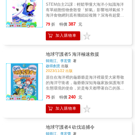
了解是否已經更進一步了！●延伸學習單知識大
科普病毒魔君復活的原因，紅麗與萌地球組織
STEM自主21課：輕鬆學懂大海洋小知識海洋
地圖版主按讚推薦透過外星人的獨特視角，以
野的天氣現象。天氣的預測與研究國家地理學
挑戰──原來太空是這樣子啊！（一）下面這些
人們開始關注環保，愛護環境，同時也教會了
有單細胞怪物會散發「鮮氣」影響地球氣候？
生動的圖文揭開地球祕密。讀完後，你會重新
會的專家介紹各種神奇的科技，例如都卜勒雷
太空人都創下了人類歷史上的第一次，請將他
人們防禦病毒的知識。為了能夠在最短的時間
海洋食物網到底有幾錯綜複雜？深海有超愛浸
審視地球的命運，並激發起保護這個星球的行
達、氣象衛星和超級電腦，解釋他們如何預測
們的名字，連到他們所屬的國家，以及創下的
內找到病毒魔君，控製病毒，防止病毒對人類
溫泉的生物，能夠頂住攝氏400度高溫？海床上
動力量。～廖瑞珍 教育部閱讀磐石推手教師為
暴風雨、強烈颶風或龍捲風等等的一切。極端
偉大事蹟。阿列克謝‧列昂諾夫 第一位上太空
387
造成更為嚴重的傷害，大家籌劃了尋找病毒魔
79
折
特價
元
最大型的自助餐流水席有多少度菜式？鐵達尼
了避免外星人來訪時，你對自己的星球一無所
天氣與生存故事沙塵暴、暴風雪、颶風、龍捲
美國約翰‧葛倫 第一位太空漫步尤里‧加加林 第
君的撒網行動，病毒魔君究竟在哪裡呢？
號「尋沉寶」需要用什麼科技？潛水員穿越時
知，我推薦你閱讀這本《地球人與不可思議的
風！了解不同種類的極端天氣如何形成、會在
一位登陸月球阿姆斯壯 第一位環繞地球3圈 前
加入購物車
裝表演貓行？地殼表面最有深度的太平洋深度
地球大小事》。這本書將讓你了解外星人已經
哪裡形成，然後聽聽曾經親身經歷這些極端天
蘇聯（二）太空船通常由多個艙體組成，各具
遊......浩瀚大海中有無窮的STEM小知識。就讓
掌握了哪些我們未曾意識到的祕密。～簡志祥
氣並存活下來的人的故事。看懂全世界每一種
有不同功能，請寫出提供下列功能的艙體，各
麥博士Karen（和她的龜龜）帶領大家出海深索
（新竹光華國中生物老師）
天氣型態熱天、冷天、暴風天，沙漠天氣、極
是什麼名稱？A.太空人生活的地方，是＿＿＿
吧！-本書為《David博士21個宇宙大探索》系
地天氣、溫帶天氣……所有這些天氣是怎麼形
地球守護者5 海洋極速救援
＿＿＿＿＿艙。B.太空人乘坐的部分，是＿＿
列作
成的？又有哪些特點？透過平易近人的科學描
韓雨江、李宏蕾
著
＿＿＿＿＿＿艙。C.搭載引擎的部分，是＿＿
述，一次看懂全部的天氣型態。
啟得創意
出版
＿＿＿＿＿＿艙。（三）到了太空，我們就會
2023/11/22 出版
進入「無重力狀態」。下面哪些現象是在無重
居住在海洋裡的龜爺爺是海洋裡最受大家尊敬
力狀態時，不會出現的呢？ （單選題）A.身體
的海洋守衛者，龜爺爺深知海龜家族保護海洋
變得輕飄飄 B.用一隻手指就能把東西舉起來 C.
生態環境的使命，於是每天都帶著自己的孫子
肚子永遠都不會餓D.一旦前進就停不下來 E.水
龜萌萌清理從附近大陸飄向海洋裡的各種生活
變成圓球狀漂浮（四）美國的阿姆斯壯船長，
240
75
折
特價
元
固體廢棄物。忽然有一天，他們受到海洋垃圾
是人類首次登陸月球的太空人之一，他登上月
形成的一種包圍圈「黑暗魔窟部落」的襲擊，
球後，說了一句很有名的話，讓全人類都很感
加入購物車
「黑暗魔窟部落」吞噬的垃圾越多，其勢力就
動。你可以試著填上正確的字嗎？「這是 個＿
越強大，它將會變成海洋的終結者。龜爺爺和
＿的＿＿ ＿＿ 步，卻是＿＿ ＿＿類的＿＿ ＿
龜萌萌成了他們擴充疆土的絆腳石，幕後操控
＿步！」（五）人類一直夢想著移居火星，因
者「魔王」絕不允許任何生物破壞他的吞噬計
為在太陽系所有行星中，火星和地球最像了！
地球守護者4 砍伐追捕令
劃，於是他指使手下「茶女巫」追殺龜爺爺與
火星的哪些特性和地球很相似？（複選題）A.
韓雨江、李宏蕾
著