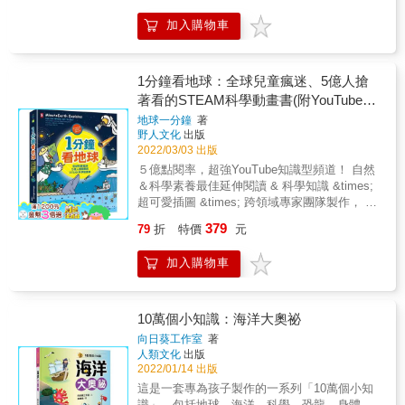
物有瀕臨絕種的危機？ 大自然現在遭受了哪些
際的體驗，如和孩子一同探索「蔬果切開後會
加入購物車
汙染呢？ 所有孩子好奇的自然知識問題，都在
是什麼樣子？」先觀察蔬果外型，再切開來觀
好奇心圖解大百科！ & ★集結四大單元自然相
察剖面，對照書本看看是否相同，更可以透過
關知識，環境、動物、植物、四季等主題，帶
嗅聞、觸摸、品嘗，來加深孩子對蔬果的印
孩子認識並親近自然，以及了解如何保護自
象。或者，當家長和孩子一起製作書中手作教
1分鐘看地球：全球兒童瘋迷、5億人搶
然！ & ★本系列依照主題分類，每一跨頁以問
學會彈跳的「青蛙杯子」與會飛的「吸管蜻
著看的STEAM科學動畫書(附YouTube英
答的方式回答孩子們最好奇的各種問題，適合
蜓」時，可以進一步挑戰改良玩具，讓孩子處
文影片Qrcode)
地球一分鐘
著
幼兒園大班至小學低年級的孩子閱讀，讓孩子
在不斷嘗試進步的過程，必定能為孩子未來無
野人文化
出版
以輕鬆有趣的方式學習基礎知識。 & ★除了文
限的求知欲與實踐力打下良好的基礎。 &
2022/03/03 出版
字介紹以外，書中搭配淺顯易懂的可愛插圖，
※「準備上學嘍！」系列全套共5冊： 《準備
５億點閱率，超強YouTube知識型頻道！ 自然
每個單元結束前還附有簡易的小測驗，讓孩子
上學嘍！1.有趣圖解生活課》 《準備上學嘍！
＆科學素養最佳延伸閱讀 & 科學知識 &times;
了解各種與自然相關的知識。 & ★本系列挑選
2.有趣圖解健康課》 《準備上學嘍！3.有趣圖
超可愛插圖 &times; 跨領域專家團隊製作， 掃
主題包含：恐龍王國、奔向大海、我的身體、
解社會課》 《準備上學嘍！4.有趣圖解數學
描QRcode看動畫，讓科學更有趣！更好懂！ 1
交通工具、世界探險、奇妙自然、動物世界及
課》 《準備上學嘍！5.有趣圖解自然課》 &
379
79
折
特價
元
分鐘看完，3秒愛上自然科！ & 美國超人氣科
建築工程，孩子可挑選自己喜歡的主題閱讀，
【生活好好玩】了解自己，建立生活常規！
普動畫YouTuber團隊‧MinuteEarth，從將近300
也適合做為幼兒園或學校的班級選書。 & 專家
《1.有趣圖解生活課》帶領孩子發現生活中各
加入購物車
支熱門影片中，精選孩子最好奇的自然科學問
推薦 & 國立嘉義大學生物多樣性中心專任研究
個角落隱藏的智慧，並從中理解規範、培養良
題，範圍涵蓋地球科學、生物知識、環境生
助理 林亞頎/專業審定 金鼎獎科普作家、生態
好習慣、建立生活常規。 《2.有趣圖解健康
態、生活科技，給孩子最可愛的趣味自然課！
教育工作者 黃一峯 科普書籍作者、外景主持人
課》蒐集了各種認識身體的謎題和遊戲，帶領
搭配延伸影片，更能啟發興趣、強化理解，建
10萬個小知識：海洋大奧祕
黃仕傑 &
孩子快樂學習關於身體與保健的知識。 《3.有
立科學素養！ & 🎯超可愛．動植物知識 ☆候鳥
向日葵工作室
著
趣圖解社會課》帶領孩子體會順利傳達心情、
遷徙時，為什麼不飛直線，反而繞遠路？ ☆植
人類文化
出版
理解他人想法、建立良好的人際關係所帶來的
物不說話卻能「溝通」跟「竊聽」，誰是它的
2022/01/14 出版
喜悅！ 【知識好好玩】激發好奇，奠定學科基
間諜傳聲筒？ ☆寵物倉鼠為什麼會吃自己的寶
這是一套專為孩子製作的一系列「10萬個小知
礎！ 《4.有趣圖解數學課》讓孩子享受解謎的
寶？是主人給太少飼料嗎？ & 🎯最有趣．生活
識」，包括地球、海洋、科學、恐龍、身體、
樂趣，並以視覺、直覺了解算術的概念和公式