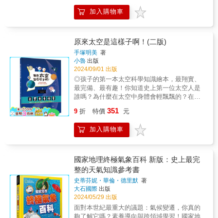
物、植物、人種、文化發展、生物研究，全方
加入購物車
位的帶你認識地球大小事！天啊，竟然有外星
人祕密到訪地球，還進行了一份神祕又詳細的
研究報告！而且報告內容結合完整的數據分
析，以及好讀易懂又兼顧圖像設計感的資訊圖
原來太空是這樣子啊！(二版)
表，重點是外星人的研究觀點和剖析既有趣卻
手塚明美
著
又犀利，讀來既令人瞠目結舌卻又發人省思，
小魯
出版
究竟這份報告寫了什麼呢？● 自以為是萬物主
2024/09/01 出版
宰的地球人，其實只占地球總生物量0.01%？●
◎孩子的第一本太空科學知識繪本，最翔實、
人類的DNA居然與高麗菜的相似度為45%！●
最完備、最有趣！你知道史上第一位太空人是
非洲人的祖先皮膚一開始並不是黑色的？● 地
誰嗎？為什麼在太空中身體會輕飄飄的？在太
球上最富生育力的男性竟然是成吉思汗？● 地
空生活如何吃飯、刷牙、洗澡和睡覺？別訝
351
球人消耗地球天然資源的速度，幾乎是地球自
9
折
特價
元
異，太空也有宅急便服務喔！甚至已經有太空
我再生速度的兩倍？● 如果人類依現狀繼續生
旅館在地球軌道上運行了呢！ 日新月異的
活，生存機率只剩下50%……沒騙你吧，這份
加入購物車
科技以超乎想像的進步，帶領人類一路從氣
獨家取得的外星人調查報告內容是不是很讓人
球、飛船、飛機和火箭來到太空時代，移民其
驚訝呢？外星人使用數據，不做評論，不進行
他星球不再是遙不可及的夢想，甚至「到太空
分析，他們只呈現調查事實。閱讀這份報告，
旅遊了沒？」都有可能變成是一種日常問候語
國家地理終極氣象百科 新版：史上最完
你將能在最短時間內澈底了解地球與地球人不
呢！而相對的，具備基礎的太空知識也就益發
整的天氣知識參考書
為人知的祕密。上至天文，下至地理，横跨科
凸顯其重要性了。請跟著書中知性又活潑的解
學、生物、人文、社會、文明發展，從外太空
史蒂芬妮・華倫・德里默
著
說員，透過他的生動引導，一起來趟太空之旅
大石國際
出版
到內陸、從細菌、病毒、動植物的研究，還有
吧！ 如果未來太空旅遊的夢想成真，你會
2024/05/29 出版
地球人彼此不同，有不同的皮膚、眼睛、頭髮
想選擇哪一套行程？是搭乘「聯合號」來趟月
顏色，說不同的語言，使用不同的文字，吃不
面對本世紀最重大的議題：氣候變遷，你真的
球之旅，還是嚐嚐看菜色豐富的火星餐⋯⋯。
同的食物，創造不同的文化，以及人類對地球
夠了解它嗎？素養導向與跨領域學習！國家地