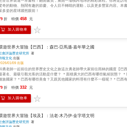
把全世界裝進一本書裡！翻開書頁，展開一場橫跨地球的精彩旅程。你將走訪
驚奇的動物、熱鬧有趣的節慶、令人目不轉睛的運動，以及更多豐富內容。本書
采多姿的星球躍然眼前！
458
79
折
特價
元
加入購物車
環遊世界大冒險【巴西】：森巴‧亞馬遜‧嘉年華之國
社會評論歷史研究所
著
時報文化
出版
2026/01/09 出版
和勇老師一起前往的世界歷史文化之旅這次勇老師帶大家前往雨林的國度【巴
最著名、最吸引觀光客的活動是什麼？ ＊面積廣大的巴西有哪些氣候狀態？ 
種族國家？＊巴西有哪些美食？又跟其他國家的料理有什麼不一樣呢？＊巴西
國家產生興趣了呢？無論是課業需求或旅遊需求，瞭解世界上的其他國家，都
332
79
折
特價
元
遊世界大冒險吧！每本書都是十站各個國家的重點地區，簡單但深入地帶領孩子
界歷史文化，中學開始學習無縫接軌。2.培養孩子的好奇心，藉由瞭解其他國家
加入購物車
地民情中，豐富五感。4.一次十站，搭配互動式內容，閱讀時更能融入情境。5
環遊世界大冒險【埃及】：法老‧木乃伊‧金字塔文明
社會評論歷史研究所
著
時報文化
出版