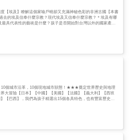
國度【埃及】瞭解這個家喻戶曉卻又充滿神秘色彩的非洲古國【本書
＊過去的埃及信奉什麼宗教？現代埃及又信奉什麼宗教？＊埃及有哪
及最具代表性的藝術是什麼？孩子是否開始對台灣以外的國家產生
朋友的學習趨勢與必備知識，現在就讓勇老師帶著孩子們環遊世界大
歷史、文化和地理環境。【本書特色】1.小學開始瞭解世界歷史文
關係，掌握世界局勢。3.與父母去旅行時，可以更融入當地民情
最後小遊戲，利用貼紙與地圖，動手複習，趣味性高。
，10個城市沿革，10個現地城市狀態！★★★奠定世界歷史與地理
世界大冒險【日本】【中國】【美國】【法國】【義大利】【西班
】【巴西】，我們為孩子精選出15個各具特色，也有豐富歷史文
片與輕鬆對話，看懂世界、讀懂文史，掌握區域局勢！孩子是否開始
其他國家，都是各國小朋友的學習趨勢與必備知識，現在就讓勇老師
入地帶領孩子瞭解世界歷史、文化和地理環境。【本書特色】1.小
瞭解其他國家與台灣的關係，掌握世界局勢。3.與父母去旅行時，
融入情境。5.每篇最後小遊戲，利用貼紙與地圖，動手複習，趣味