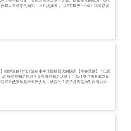
地球上每一個國家，發現各國與眾不同之處。探索非凡的地方、令人
收錄大量精彩的知識、照片與插圖，《環遊世界200國》讓這顆多
西】瞭解這個熱情洋溢的南半球面積最大的國家【本書重點】＊巴西
＊巴西有哪些知名經典？又有哪些知名活動？＊為什麼巴西會成為多
有哪些自然景致是全世界少見且珍貴的？孩子是否開始對台灣以外的
是各國小朋友的學習趨勢與必備知識，現在就讓勇老師帶著孩子們環
瞭解世界歷史、文化和地理環境。【本書特色】1.小學開始瞭解世
與台灣的關係，掌握世界局勢。3.與父母去旅行時，可以更融入當
.每篇最後小遊戲，利用貼紙與地圖，動手複習，趣味性高。