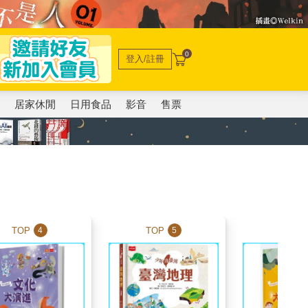
0
登入/註冊
電
居家休閒
日用食品
影音
售票
TOP
TOP
TOP
4
5