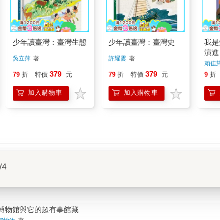
少年讀臺灣：臺灣生態
少年讀臺灣：臺灣史
我是
演進
吳立萍
著
許耀雲
著
賴佳
著
379
379
79
折
特價
元
79
折
特價
元
9
折
加入購物車
加入購物車
/4
博物館與它的超有事館藏