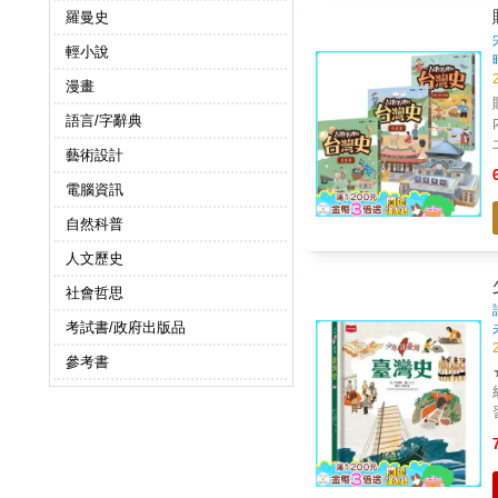
出
羅曼史
看
輕小說
漫畫
者 不僅博物館超有事，連他的館藏也很
語言/字辭典
藝術設計
電腦資訊
自然科普
人文歷史
社會哲思
考試書/政府出版品
參考書
★
習！ ＊跨領域＋多元
歷史脈絡。
系統性理