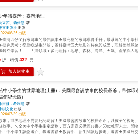
凹凸邊緣，那是長濱人刻意敲打出來的！ ＊找出關鍵點：石頭上有刻意敲出的凹痕，代表什麼意思？要知道，地球上只有人類會使用、同時製
工具！長濱人真的很厲害！ 這樣讀歷史，是不是清楚又輕鬆？ 除了臺灣史前、原住民各族的豐富文化，本書還要告訴你── 臺灣與大航海
時代如何接軌？明鄭時期的臺灣是什麼情況？清朝的臺灣如何在邊陲卻隱隱發
少年讀臺灣：臺灣地理
華民國政府來臺後，臺灣的轉變──難以磨滅的二二八、外交挫敗中逐漸飛躍的經
吳立萍、賴佳慧
著
你的好奇，翻開《少年讀臺灣──臺灣史》，跟著書中精采圖文認識臺灣！
未來出版社
出版
2022/08/25 出版
★臺灣囡仔了解家鄉事的最佳讀本★最完整的家鄉導覽手冊，最系統的中小學
＋批判思考：從島嶼誕生開始，圖解臺灣五大地形的特色與成因，理解整體脈
步獨立學習！ ＊跨領域＋多元理解：地形、森林、海洋、天氣、產業與人地關
問 → 找出關鍵點，這樣學，不會忘！全方位X系統性X 跨領域學地理，最好
432
9
折
特價
元
字、背地名！為什麼臺灣是高山島？平原這麼少？ 看了許多書，也努力記，但
理是空間與時間的產物，了解它的最好方法是實地探境。不過由於許多地方無法
加入購物車
地理》每頁都有精彩插畫與照片，比如「為什麼臺灣是高山島？平原這麼少？
塊圖裡找臺灣，再搭配臺灣誕生圖目擊臺灣島誕生──時間大約六百萬到兩百萬
山多又高、是高山島……那這些特點跟平原少有沒有關係？ ＊找出關鍵點！河
臺灣平原面積比較少的原因之一。另外臺灣右邊是深海……此外還有＊宜蘭沒有
給中小學生的世界地理(上冊)：美國最會說故事的校長爺爺，帶你環
跟地理有關？！＊黑潮其實很清澈，那為什麼以「黑潮」？ 最後，還會告
暢銷紀念版)
城市？為什麼中國與臺灣都有「東石」這地方？以及這些看起來跟地理沒關係
維吉爾．希利爾
著
──臺灣地理》，跟著書中精采圖文認識臺灣！
小樹文化
出版
2026/07/29 出版
原來，世界地理不需要死記硬背！美國最會說故事的校長爺爺，以孩子的視角
遊故事。＼全美中小學生指定讀物，西方家庭必備經典書／50位教育人士、讀
部「中小學生讀物選介」獲選書籍★教育部「新生閱讀起步走」選書★美國外交
的世界地理，遍及美國、韓國、日本、中國◎1924年首印後，不斷再版，至