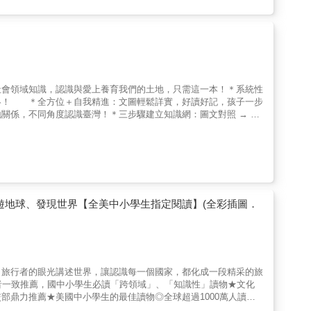
光，漸漸躍上世界舞台。別忘了臺灣被日人統治時的無奈與角色，中
濟發展，以及今日讓世界無法忽視的多元包容與民主成就！ 帶著
社會領域知識，認識與愛上養育我們的土地，只需這一本！＊系統性
絡！ ＊全方位＋自我精進：文圖輕鬆詳實，好讀好記，孩子一步
係，不同角度認識臺灣！＊三步驟建立知識網：圖文對照 → 提
的方法就是系統性理解掌握地形成因、了解地理特徵，就不用記數
每次被問到這類問題，舌頭瞬間打結……怎麼辦？看圖學地理！地
親身經歷，就用精彩的插畫照片幫助學習！《少年讀臺灣──臺灣
」這個疑問，我們帶你這樣學── ＊圖、文一起看！先在世界板
年前，與世界其他地方相比，臺灣島山多又高還很年輕！＊提問！
流！河流又急又快，從山出谷迅速入海，無法沖積成大平原，這是
水庫，為什麼從來不缺水的祕密。 ＊香Ｑ的池上米，好吃的祕訣
遊地球、發現世界【全美中小學生指定閱讀】(全彩插圖．
訴你：島上兩千三百萬人哪裡來？臺北什麼時候超越臺南成為最大
的知識，為什麼會收入本書裡！帶著你的好奇，翻開《少年讀臺灣
、旅行者的眼光講述世界，讓認識每一個國家，都化成一段精采的旅
者一致推薦，國中小學生必讀「跨領域」、「知識性」讀物★文化
部鼎力推薦★美國中小學生的最佳讀物◎全球超過1000萬人讀過
今仍然是美國卡爾維特學校的明星課程趕快搭上環遊世界的列車，從