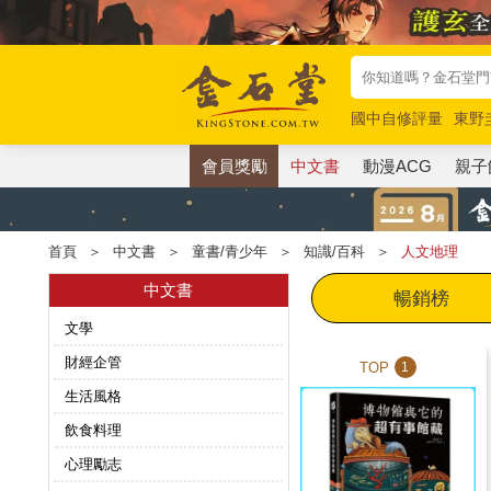
國中自修評量
東野
唯紅花綻放
奧德賽
會員獎勵
中文書
動漫ACG
親子
首頁
＞
中文書
＞
童書/青少年
＞
知識/百科
＞
人文地理
中文書
暢銷榜
文學
財經企管
TOP
1
生活風格
飲食料理
心理勵志