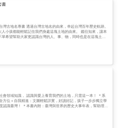
課綱核心理念，讓孩子具備國際視野和尊重多元文化。・廣泛涉獵知
套書
穿上幽默感。看完後我收藏在心的，不只是文物知識，更有琳琅滿目
級到國中適讀
人類努力探索世界的勇氣與好奇。如果你是個害怕歷史的學生，或是
吧！」──吳宜蓉｜高雄市陽明國中歷史教師、《開箱臺灣史》作
的台灣古地名專書 透過台灣古地名的由來，串起台灣百年歷史軌跡。
大人小孩都能輕鬆記住我們身處這塊土地的由來。 鑑往知來，讓本
國駐臺辦事處」大使 「你或許認為，書當然是用
，不單希望幫助大家更認識台灣的人、事、物，同時也是在這塊土地
嗎？X光剛發明時，鞋店曾用它來看鞋子合不合腳。渡渡鳥館長帶
紹全台灣與外島地區鄉鎮的地名沿革、著名景觀、特色產業等面向。
樺｜網路讀書節目「衣櫥裡的讀者」主講人
大家把本書當作邀請卡，跟著筆者一同踏上認識台灣的歷史之旅！
 第四部& 台中市・南投縣 第五部& 彰化縣・雲林縣・嘉義縣 第六
& 外島地區 & 本書特色 & ●套書附上台灣百年歷史地圖，看見歷
分類，讓大小讀者都容易進入狀況 ●內容跟隨課綱內容，可以當作課後