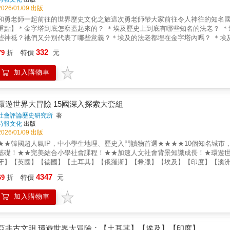
2026/01/09 出版
和勇老師一起前往的世界歷史文化之旅這次勇老師帶大家前往令人神往的知名
重點】＊金字塔到底怎麼蓋起來的？ ＊埃及歷史上到底有哪些知名的法老？ 
些神祗？祂們又分別代表了哪些意義？＊埃及的法老都埋在金字塔內嗎？ ＊埃
興趣了呢？無論是課業需求或旅遊需求，瞭解世界上的其他國家，都是各國小
332
79
折
特價
元
冒險吧！每本書都是十站各個國家的重點地區，簡單但深入地帶領孩子瞭解世界
化，中學開始學習無縫接軌。2.培養孩子的好奇心，藉由瞭解其他國家與台灣的
加入購物車
中，豐富五感。4.一次十站，搭配互動式內容，閱讀時更能融入情境。5.每篇
環遊世界大冒險 15國深入探索大套組
社會評論歷史研究所
著
時報文化
出版
2026/01/09 出版
★★韓國超人氣IP，中小學生地理、歷史入門讀物首選★★★★10個知名城市
基礎！★★完美結合小學社會課程！★★加速人文社會背景知識成長！★環遊
牙】【英國】【德國】【土耳其】【俄羅斯】【希臘】【埃及】【印度】【澳洲
明的國家，帶領孩子和勇老師來一場世界文化之旅！讓孩子透過精采插圖、照
4347
69
折
特價
元
對台灣以外的國家產生興趣了呢？無論是課業需求或旅遊需求，瞭解世界上的
帶著孩子們環遊世界大冒險吧！每本書都是十站各個國家的重點地區，簡單但深
加入購物車
學開始瞭解世界歷史文化，中學開始學習無縫接軌。2.培養孩子的好奇心，藉由
可以更融入當地民情中，豐富五感。4.一次十站，搭配互動式內容，閱讀時更能
性高。
亞非古文明 環遊世界大冒險：【土耳其】【埃及】【印度】