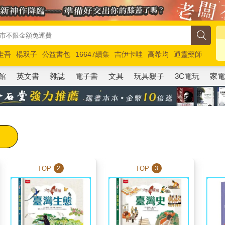
圭吾
楊双子
公益書包
16647續集
吉伊卡哇
高希均
通靈藥師
路邊攤新作
馬斯克
玩具總動員5
超慢跑
館
英文書
雜誌
電子書
文具
玩具親子
3C電玩
家
TOP
TOP
2
3