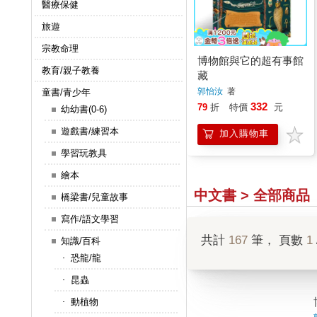
醫療保健
旅遊
宗教命理
博物館與它的超有事館
教育/親子教養
藏
郭怡汝
著
童書/青少年
332
79
折
特價
元
幼幼書(0-6)
遊戲書/練習本
加入購物車
學習玩教具
繪本
中文書 > 全部商品
橋梁書/兒童故事
寫作/語文學習
共計
167
筆， 頁數
1
知識/百科
恐龍/龍
昆蟲
動植物