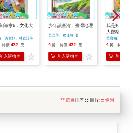
知識家6：文化大
少年讀臺灣：臺灣地理
我是知識家1
大觀察
吳立萍、賴佳慧
著
慧、吳寶娟、林宜諄等
吳寶娟、陳季蘭
著
432
432
43
特價
元
9
折
特價
元
9
折
特價
加入購物車
加入購物車
加入購物
篩選
排序
圖片
條列