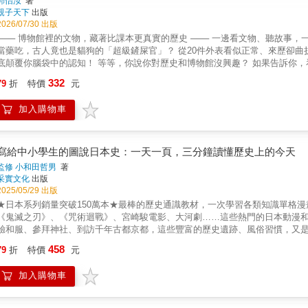
郭怡汝
著
親子天下
出版
2026/07/30 出版
─── 博物館裡的文物，藏著比課本更真實的歷史 ─── 一邊看文物、聽故事，一邊思考人類文明演
當藥吃，古人竟也是貓狗的「超級鏟屎官」？ 從20件外表看似正常、來歷卻曲
覆你腦袋中的認知！ 等等，你說你對歷史和博物館沒興趣？ 如果告訴你，看似樸實無華的釀酒陶甕，裝著古埃及小孩的「合法飲料」
&hellip;&hellip; 嚴肅端莊的歐洲藥罐，裡頭裝的是獨角獸的角、毒蛇肉，還有七
332
79
折
特價
元
是為了切木頭，而是為了幫孕婦「生小孩」？ 你確定真的不想進去看看嗎？ 本書挑選博物館裡那些最容易被跳過、讓人覺得「這有什麼好
看？」的文物，訴說那些沒人教過你、藏在文物背後的真實歷史。從刻在古巴
加入購物車
罐，再到用金屬鏈條圈禁起來的《百科全書》，每件文物的背後，都有一段讓你懷疑自己從來沒
白袍和手術室？ 世界上現存最早的醫學證書，寫在一塊鹿皮上，來自一千多
春？ 考古學家挖出的四千年前食譜，不但有燉肉加啤酒，甚至還有「療癒系
歐洲某本知識百科，因為部分內容挑戰當代神權與政權，連讀一頁都可能讓你惹上麻煩。 作者化身成渡渡鳥館長，
寫給中小學生的圖說日本史：一天一頁，三分鐘讀懂歷史上的今天
識傳播、飲食文化與日常生活四大主題，讓那些沉默幾千年的文物，講述它們背
監修 小和田哲男
著
在博物館裡的冰冷存在，而是一段段活生生、荒誕卻真實的人類文明演進旅程。 一起打開書本、走進怪奇博物館的大門，讓渡渡鳥館長帶你走
采實文化
出版
四大主題： ◆ 你以為的醫療，不是你的醫療 從前的人們，是如何面對疾病、
2025/05/29 出版
經如此珍貴？ ◆ 美食可不只有好吃 食物不只餵飽眾人，更牽動貿易、權力、
★日本系列銷量突破150萬本★最棒的歷史通識教材，一次學習各類知識單格漫
功課，也需要抱怨來抒發心情。 每篇故事最後附上渡渡鳥館長的延伸思考，帶你從一件文物出發，重新看見教育平等、知識權力、飲食流變到
《鬼滅之刃》、《咒術迴戰》、宮崎駿電影、大河劇……這些熱門的日本動漫
權益等當代議題。 話不多說，跟著渡渡鳥館長，一同走進第一個展區吧！ ◎ 本書特色 特色１ 結合歷史、公民等人文社科知識，用文物當
驗和服、參拜神社、到訪千年古都京都，這些豐富的歷史遺跡、風俗習慣，又
入口，串起整體脈絡的學習。 特色２ 文中渡渡鳥館長不定時現身，補充說明
▍從飛鳥時代到令和時代，366個關於日本的有趣歷史本書按照時間順序，一天
458
有延伸思考，包含教育平等、飲食文化、性別議題等，鼓勵讀者不只看歷史故事、接收知識，更能反
79
折
特價
元
歷史事件。只要每天花三分鐘閱讀，就能掌握歷史上的今天，發生了哪些影響世界
者、第一線教師 含笑推薦 Hazel｜《時間的女兒》Podcaster Mr.布雷蕭｜
吉統一天下的日子 鎌倉幕府滅亡的日子 忠犬八公銅像完工的日子……等全
｜高雄市陽明國中歷史教師、《開箱臺灣史》作者 神奇海獅｜歷史作家 馬雅
加入購物車
動，不需要按照年表死記硬背，只要依據自己的喜好，對於有興趣的人事物留
館長、中研院臺灣史研究所副研究員 黃星樺｜網路讀書節目「衣櫥裡的讀者」
升學習效果，是幫助孩子學習歷史的必備入門書。▍不只歷史，一次網羅人文
目主持人 （以首字筆畫排列） 「讓歷史有形體，讓文物不只是死物。有圖有真相，比親臨現場還有意思，古人的荒唐和幽默感都在這本書裡跳
時空，了解過去人們體驗過的喜悅、悲傷，以及他們所經歷過的各種考驗。從