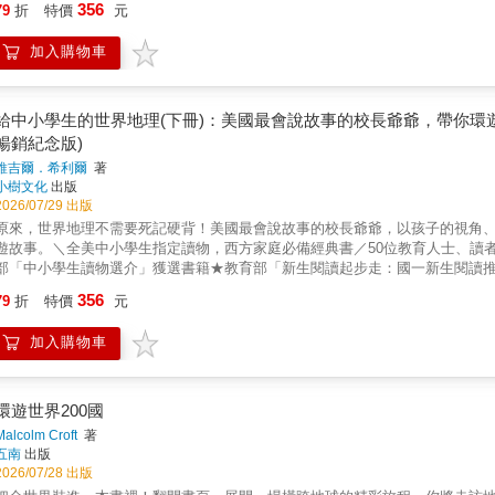
356
79
折
特價
元
北美、南美，到西歐、南歐與中歐，一起發現世界各地最有趣的地理祕密！Q1
圖轉半圈，就會看見一個愛踢足球的老奶奶？Q3：冰島雖然叫「冰」島，卻到
加入購物車
銀礦資源卻很少？讓了解每一個國家，都像親身踏上那片土地，學習地理不再
特色】✏適讀年齡：無注音，適合9歲以上閱讀。✏閱讀關鍵字：世界地理、世
養、國際教育。✏學習領域：語文、社會、綜合活動。✏核心素養：身心素質與
文宣配備
給中小學生的世界地理(下冊)：美國最會說故事的校長爺爺，帶你環
暢銷紀念版)
維吉爾．希利爾
著
小樹文化
出版
2026/07/29 出版
原來，世界地理不需要死記硬背！美國最會說故事的校長爺爺，以孩子的視角
遊故事。＼全美中小學生指定讀物，西方家庭必備經典書／50位教育人士、讀
部「中小學生讀物選介」獲選書籍★教育部「新生閱讀起步走：國一新生閱讀
超過1000萬人讀過的世界地理，遍及美國、韓國、日本、中國◎1924年首
356
79
折
特價
元
車即將出發，從北歐、東歐、亞洲、非洲到大洋洲，一起來看見世界各地最有趣
出來的鼻子？Q2：世界上真的有《聖經》中提到的「伊甸園」？Q3：愛斯基
加入購物車
的，美國人一低頭就可以看到印度了？讓了解每一個國家，都像親身踏上那片
之旅！【閱讀關鍵與特色】✏適讀年齡：無注音，適合9歲以上閱讀。✏閱讀關
多元文化、閱讀素養、國際教育。✏學習領域：語文、社會、綜合活動。✏核心
際理解。本書特色文宣配備
環遊世界200國
Malcolm Croft
著
五南
出版
2026/07/28 出版