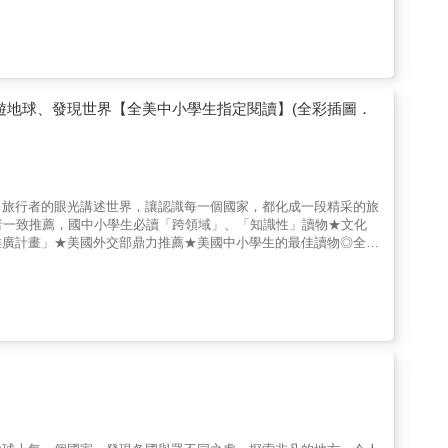
：只要伸出左手，墨西哥灣的樣貌就會出現在眼前？Q2：把歐洲地
處都是火山與溫泉？Q4：「阿根廷」是銀子之都的意思，但當地的
只是記憶與背誦，而是一場充滿驚奇的世界探索之旅！【閱讀關鍵與
界歷史、美國中小學指定閱讀。✏教育議題：多元文化、閱讀素
自我精進、道德實踐與公民意識、多元文化與國際理解。本書特色
遊地球、發現世界【全美中小學生指定閱讀】(全彩插圖．
、旅行者的眼光講述世界，讓認識每一個國家，都化成一段精采的旅
者一致推薦，國中小學生必讀「跨領域」、「知識性」讀物★文化
推廣計畫」★美國外交部鼎力推薦★美國中小學生的最佳讀物◎全球
印後，不斷再版，至今仍然是美國卡爾維特學校的明星課程環遊世界列
的地理知識！Q1：泰國旁邊的馬來半島，看起來就像一隻大象伸
摩人和印地安人，其實都是中國人的後裔？Q4：如果地球是玻璃做
土地，學習地理不再只是記憶與背誦，而是一場充滿驚奇的世界探索
鍵字：世界地理、世界歷史、美國中小學指定閱讀。✏教育議題：
素養：身心素質與自我精進、道德實踐與公民意識、多元文化與國