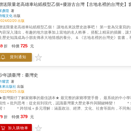
來了。」──Hazel｜《時間的女兒》Podcaster 「經典從不以價格衡量，而是因為耐人尋味。我逛博物館的心態是希望從館藏裡得到一個又一個
事……讓孩子在往後的人生當中，做出更好的選擇！【本書特色】・符合108
贈送限量老高雄車站紙模型乙個+優游古台灣【古地名裡的台灣史】
全新的視角。作者把館藏寫得比時裝周伸展臺還更有戲，讓文物走下玻璃櫃，
識、培養閱讀習慣，成為「終生學習者」！【適讀年齡】7歲以上，國小中高年
宋彥陞
著
世界的眼光！」── Mr.布雷蕭｜時尚觀察家、專欄作家 「渡渡鳥館長一把幫讀者推開了歷史的任意門！一翻頁，你會發現原來文物背後的故事
時報文化
出版
竟然那麼有趣。那些古人日常看在今人眼裡簡直荒誕不經，但荒謬的本質仍是
2024/02/20 出版
當年想從歷史課逃跑的大人，快透過這本書生活化的奇聞軼事，重新和歷史和好
贈送限量老高雄車站紙模型乙個！ 讓地名來說歷史故事吧！ 第一套為兒童寫
有事。怡汝的新作從博物館更聚焦在文物上，探討文物背後的故事，描繪一個理解的邏輯。讓我們在逛博
內容深入淺出，有趣的地方故事加上當地的名人軼事， 搭配上精采的插圖，讓
物館時，不會只是走馬看花，更想要去研究、鑑賞，與展品神遊古代！」──馬雅人｜臉書「馬雅
土歷史知識成為小朋友傳承大地情感的養分。 & 《古地名裡的台灣史》套書
來看的，香水是用來擦的，鳳梨是用來吃的。X光呢？醫院檢查用的！但你知道
生活三十餘年的我，重新認識台灣各地的過程和嘗試。－－作者 宋彥陞 & 介
領我們發現，原來世間萬物，都曾被人用需要想像力的方式使用過！」──黃星
725
69
折
特價
元
還透過「當地人與事」短文，帶著大家認識與當地因緣匪淺的重要人物。 期待
第一部& 基隆市・台北市 第二部& 新北市 第三部& 桃園市・新竹縣・苗栗縣
貨到通知
部& 台南市 第七部& 高雄市・屏東縣 第八部& 宜蘭縣・花蓮縣・台東縣 第九部
年台灣的土地變革 ●60個台灣古地名由來，60名當地名人故事 ●以現行縣市
的補充教材 &
少年讀臺灣：臺灣史
許耀雲
著
未來出版社
出版
2022/08/25 出版
臺灣囡仔了解家鄉事的最佳讀本★ 最完整的家鄉導覽手冊， 最系統的中小學社會領域知識， 認識與愛上養育我們的土地，只需這一本！ ＊系
統性＋批判思考：從史前到現代，認識臺灣重大歷史事件與關鍵轉變！ ＊全方位＋自我精進：文圖輕鬆詳實，好讀好記，孩子一步步獨立學
理解：涵蓋政治、經濟、文化、社會等面向，不同角度認識臺灣！ ＊本書內附：臺灣與世界的歷史大事年表，幫助理解
 ＊三步驟建立知識網：圖文對照 &rarr; 提問 &rarr; 找出關鍵點，這樣學，不會忘！ 全方位X系統性X 跨領域 學歷史，最好的方法就是
379
79
折
特價
元
解 掌握人事物物概念、了解脈絡與關鍵點，就不用記人名、背名詞！ 明明讀了書，歷史還是考不好？闔上書也說不出重點？為什麼？ 因
為學歷史除了看故事記名詞，更重要的是理解事件來龍去脈與關鍵！ 例如關於臺灣的史前文化，本書帶你這樣學── ＊先看史事！一萬八千
加入購物車
多年前，臺東的長濱文化人為了吃骨髓，會使用礫石砍器力敲骨頭。 ＊提問！這塊考古挖出來的石頭看起來很普通，有什麼特別？仔細看石器上