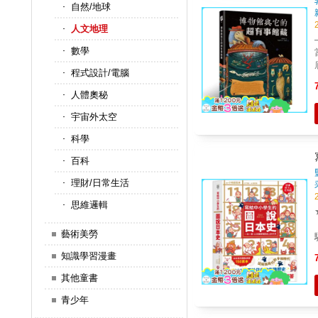
自然/地球
人文地理
數學
底顛
程式設計/電腦
不
人體奧秘
宇宙外太空
科學
百科
理財/日常生活
思維邏輯
寫
性別
藝術美勞
知識學習漫畫
其他童書
青少年
節