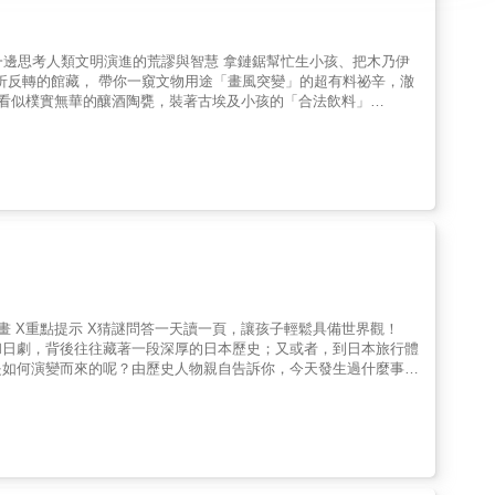
進的荒謬與智慧 拿鏈鋸幫忙生小孩、把木乃伊
折反轉的館藏， 帶你一窺文物用途「畫風突變」的超有料祕辛，澈
十幾種「神奇食材」&hellip;&hellip; 就連鏈鋸被發明出來，原本也
比倫泥板上的古代食譜，到讓法國貴夫人隨身帶著鑰匙的鎖蓋茶葉
真正學過歷史的故事。 ▶ 你以為醫學的起點是
年前一位女性創辦的清真寺大學。 ▶ 你以為古人的廚房很陽
素食湯品」。 ▶ 你以為獲得知識，是一件很容易的事情？
帶領大家看古代醫療、知
後最出乎意料的故事。你會發現──歷史才不是出現在課本中、躺
過
疼痛與未知？ ◆ 知識就是力量？ 書本、文字與學習，為什麼曾
流行與藝術。 ◆ 原來古人跟我們一樣！ 古人也愛貓愛狗、不想
畫 X重點提示 X猜謎問答一天讀一頁，讓孩子輕鬆具備世界觀！
和日劇，背後往往藏著一段深厚的日本歷史；又或者，到日本旅行體
是如何演變而來的呢？由歷史人物親自告訴你，今天發生過什麼事！
沒收錄進正文，卻有趣且真實的當代實況轉播。 特色３ 每篇文末
一頁，以輕鬆的圖解插畫、淺顯易懂的文字介紹366個著名的日本
思與提問。 博物館管理人、歷史文化推廣
的人事物。 作家夏目漱石的生日 金閣寺完工的日子 豐臣秀
時尚觀察家、專欄作家 李文成｜作家、一歷百憂解Podcaster 吳宜蓉
書透過豐富精采的單格漫畫、猜謎問答、看圖找不同……等有趣互
人｜臉書「馬雅國駐臺辦事處」大使 張隆志｜前國立臺灣歷史博物館
下印象，日後再與課堂及教科書的內容互相對照，就能加強記憶，提
主講人 蔡政良｜國立臺灣史前文化博物館館長 謝哲青｜作家、知名
、社會、自然科學等通識教育閱讀歷史，能幫助孩子拓展視野，穿越
歷史中學習成長，進而關注現在正在發生的事、掌握未來即將發生的