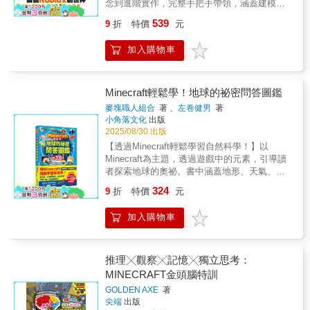
念到進階實作，完整手把手帶領，涵蓋建模、
最佳指引！
地形、Lua程式設計、互動功能與遊戲營利化★
539
9
折
特價
元
特別收錄韓國熱度小遊戲案例，如「木槿花開
了」「椪糖跑酷」「墊腳石橋」等，讓學習更
加入購物車
貼近潮流《當個Roblox創世神：輕鬆做出螢幕
那端的宇宙》是一本專為初學者與進階學習者
設計的完整教學書籍。不同於一般僅介紹概念
或淺嚐即止的指引，本書不僅詳解基礎知識，
Minecraft輕鬆學！地球的祕密問答圖鑑
更將進階內容拆解為清晰步驟，從零開始逐步
麥塊職人組合
著 、
左卷健男
著
帶你完成。無論是建構 3D 場景、撰寫 Lua 程
小角落文化
出版
式、製作互動功能，甚至到遊戲的發布與營利
2025/08/30 出版
化，都有完整的示範與範例。讀者將能在學習
【透過Minecraft輕鬆學習自然科學！】以
的過程中，不僅理解「怎麼做」，更能掌握
Minecraft為主題，透過遊戲中的元素，引導讀
「為什麼要這樣做」。【對讀者的助益】奠定
者探索地球的奧祕。書中涵蓋地形、天氣、動
穩固基礎：從帳號建立、Studio安裝到程式語
植物、礦石等主題，並搭配實照，讓讀者能夠
324
法，逐步講解，不怕沒基礎。強化邏輯思維：
9
折
特價
元
將遊戲中的知識與現實世界連結。全書收錄了
每個實作都搭配程式邏輯解析，讓學習不只是
200道三選一的問答題，設計活潑有趣，適合小
模仿，而是理解。無痛進階：即使是排行榜、
加入購物車
學生及對自然科學有興趣的讀者。【知識學習
道具裝備、相機視角調整等進階功能，也都有
重點】#地形 #天氣 #生物 #植物 #礦石
詳細教學。實戰案例啟發：透過迷你遊戲專
【學習領域分類】◎適讀年齡：小學中年級以
案，將學到的技術應用於實際作品，收穫成就
上，建議9歲以下親子共讀或教師導讀◎教育議
推理╳觀察╳記憶╳獨立思考：
感。延伸未來創作力：累積基礎後，更容易自
題：戶外教育◎學習領域：自然科學
MINECRAFT金頭腦特訓
行發想，創造屬於你的獨特遊戲宇宙。✍️ 責任
編輯推薦文在我參與編輯《Roblox官方授權完
GOLDEN AXE
著
尖端
出版
全攻略：開發遊戲聖典24Hours就能學會》時，