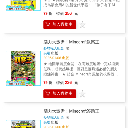
種進化需求：【紅石機關篇】實體裝置的大進
領， 以最親切的方式解說AI的基礎知識、正確
成為最會用AI的新世代學霸！ 「孩子有了AI，
化！ 教你建造破壞力十足的「連射型TNT加農
使用方式，以關淤AI科技的應用概念。 喜歡科
會不會反而更不動腦？」這是多數家長最擔心
砲」、讓資源源源不絕的「全自動物品分類
356
79
折
特價
元
學的孩子，會再這個故事裡得到更多有趣且多
的問題。事實上，問題不在於AI，而是孩子怎
機」，甚至還有能調整時間間隔的「連閃器」
面向的收穫！ 現在就一起走進人工智慧的世
麼使用它。把思考外包給AI的孩子，會越用越
計時裝置。讓你的基地變成充滿高科技感的現
加入購物車
界，展開銀河小學的決戰大冒險吧！ ▍ 本書特
依賴；懂得駕馭AI的孩子，則是把學習能力放
代堡壘。【指令修改篇】遊戲規則的大進化！
色 1. 韓國頂尖認知科學家監製，用故事搭配插
大！ 本書作者林穎俊老師，不會只教孩子如何
透過指令直接介入遊戲系統，召喚席捲敵人的
圖讓孩子輕鬆理解AI科學。 2. 以小學生能懂的
操作AI，而是帶領孩子建立一套不會被AI取代
「爆裂龍捲」、騎乘傳說中的「終界龍」，甚
語言解釋艱深科技詞彙，閱讀零負擔、知識秒
的思維鷹架，讓AI成為學習的增幅器，而非思
腦力大激盪！Minecraft觀察王
至是召喚炸藥之雨！只要輸入指令，你就能化
吸收。 3. 透過精彩科幻情節引導孩子思考科技
考的替代品！ AI時代，最重要的能力是提問！
身為遊戲中的創世神，創造出原本不存在的全
麥塊職人組合
著
與倫理，理解AI未來的關鍵。 學習領域：科技
同一個問題，問法不同，結果差很多──✖︎ 請幫
尖端
出版
新玩法。【寫給家長：從遊戲中培養邏輯與程
議題教育：品格、科技 適讀年齡：8歲以上，
我寫一篇作文。✔︎ 請你挑戰我的作文，找出可
2026/01/06 出版
式邏輯的專業路徑】Minecraft不僅是一套遊
附注音
以寫得更好的地方。 ✖︎ 請給我這題數學答案。
戲，更是目前全球公認最適合培養「程式化思
★ 地圖華麗度全開！在高難度地圖中完成搜索
✔︎ 請用問題引導我，讓我自己解出答案。 ✖︎ 幫
維（Computational Thinking）」的工具。本書
任務，成就感爆棚，絕對是麥塊迷必備的腦力
我把這段文章簡化給我看。 ✔︎ 你覺得這段文章
由淺入深，第一步引導孩子透過紅石電路理解
鍛鍊神書！★ 結合 Minecraft 風格的視覺找找
的重點是什麼？我講講看，你來糾正。 養成AI
電子邏輯閘的概念，第二步透過指令方塊
看大冒險，挑戰你的觀察力極限，專注力瞬間
236
學習力的四大關鍵是什麼──◎ 精準指揮：先學
79
折
特價
元
（Command Blocks）實作邏輯判斷與參數設
爆發！頼龮 麥塊大神集合！挑戰史上最強視覺
會怎麼問問題，比知道答案更重要。◎ 學科增
定。這種「試錯、修正、優化」的過程，能建
冒險這是一本專為 Minecraft 冒險者 量身打造
幅：讓AI成為全科專屬家教，而不是作業代寫
加入購物車
立專業的邏輯架構。我們不只教孩子「怎麼
的視覺挑戰書！我們把最經典的麥塊世界變成
機。◎ 個人化學習：結合蘇格拉底法與費曼學
做」，更附上完整的指令解說辭典與ID一覽
了超華麗、細節滿點的「找找看」戰場，讓你
習法等，讓AI負責考倒你。◎ 親子共學不焦
表，讓孩子在充滿成就感的氛圍下，潛移默化
一邊玩、一邊變身觀察力大神。書中收錄了超
慮：家長不用成為AI專家，也可以安心陪伴孩
地學會數位時代最重要的邏輯競爭力。
多震撼場景，從熱鬧的據點、神祕的試煉密
腦力大激盪！Minecraft答題王
子走進AI時代。 這樣的孩子與家長，特別適合
室，到驚險萬分的海底遺跡，每一頁都塞滿了
麥塊職人組合
著
本書──◎ 對AI充滿好奇想跟上科技趨勢◎ 正
玩家、動物與怪物！ 你必須發揮過人的眼力，
尖端
出版
在學習如何精準對AI提問◎ 渴望提升學科表現
根據藍色框框裡的目標圖片和數量，在密密麻
2026/01/06 出版