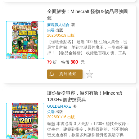
壞行動，趣味橋段讓人捧腹大笑！ 第6集
依然能沉浸在喜愛的冒險世界中，更能訓練他
過，史提夫竟然憑空消失了！？為了尋找夥
為你帶來一場既熟悉又全新的麥塊冒險，無論
們在面對複雜問題時的專注力與解決能力。這
伴，艾莉克斯毅然踏入前所未見的神秘迷宮世
全面解密！Minecraft 怪物＆物品最強圖
是MINECRAFT迷還是新讀者，都能從中找到
不只是一本遊戲周邊，更是一套能激發孩子主
界。玩家必須發揮極致的邏輯思考力、全神貫
鑑
屬於自己的樂趣與感動！
動思考、寓教於樂的腦力訓練手冊。
注地解開重重謎題，克服不可思議世界裡的機
麥塊職人組合
著
關陷阱，才能成功追尋史提夫的腳步、擊碎幕
尖端
出版
後黑手的幻象！ 本書將《Minecraft》的方塊世
2026/05/19 出版
界完美融入迷宮遊戲中。不論是低年級的麥塊
【怪物全點名】 超過 100 種 生物大集合，從
小玩家，還是喜歡挑戰高難度解謎的進階高
最常見的豬、羊到地獄最強魔王，一隻都不漏
手，都能在邊玩邊學的過程中，全方位培養核
掉！ 【物品全解析】 收錄數百種方塊、工具與
心邏輯與空間思維！ 全新亮點！本次「潛能激
藥水，連最神祕的「不祥之瓶」與「復生羅
發版」帶來的 3 大進化本次的「潛能激發版」
300
79
折
特價
元
盤」通通有！ 【超強資料庫】 同時收錄新版與
在視覺、玩法與故事層面上皆迎來了全面升
舊版內容，無論是傳說中的「殭屍馬」還是最
級：• 全面進化的全新生態域與世界觀 相較於
貨到通知
新的「旋風使者」總數超過300個圖鑑大集合！
前作的基礎地形，本書收錄了更多近年重大更
如果你在玩 Minecraft 時，想要找一本「什麼都
新的超吸睛場景！包括神祕凶險的「地下都
有寫」的百科全書，那麼這本就是你的終極答
市」、充滿迷霧的「Creaking」棲息地、極寒
案！我們把整個麥塊世界的怪物和物品通通放
讓你從從容容，游刃有餘！Minecraft
的「冰雪生態域」，以及矗立於空中的「巨大
進這本書裡了，內容多到讓你翻到手軟，資訊
1200+α個密技寶典
時計塔」與「天文台」，讓視覺豐富度與新鮮
豐富到讓你變成朋友眼中的「麥塊活字典」！
感大幅躍升。 • 更有深度、融入指令概念的多
GOLDEN AXE
著
📖 看看這本書的內容有多誇張陸海空生物大會
元「機關玩法」 前作多為收集特定道具過關，
尖端
出版
師：想找可愛的？這裡有會幫你撿東西的「亞
而本作的迷宮規則更加刁鑽有趣！玩家必須利
2026/01/16 出版
萊」和愛吃竹子的「熊貓」；想找恐怖的？我
用地獄的「終界使者方塊傳送」規則進行空間
頼鼟 本書必看 3 大亮點：1200+ 秘技全收錄：
們會解析會穿牆的「惱鬼」和在深淵沉睡的
跳躍、在海底神殿「依循氣泡維持呼吸次
從生存、建築到指令，你想得到的、想不到的
「循聲守衛」；甚至連要在特殊條件下才能召
數」、甚至要挑戰「不能連續經過素材點」與
密技通通有，數量多到讓你變身遊戲活字典！
喚的「銅魔像」和「鐵魔像」也都有專屬介
「一筆畫星空」等進階邏輯條件，解謎難度與