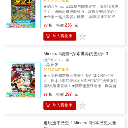
2025/01/15 出版
途，一直探討到AI的未來。 本書有三大特色：
還巧妙設計與《腦力大激盪！Minecraft迷宮
★結合Minecraft風格的圖案迷宮，激發讀者專
1. 知識觀念正確完整，經牛津大學及臺灣大學
王》的連動謎題，兩本書一起玩更好玩，挑戰
注力、邏輯思維與觀察力，寓教於樂超安心！
的教授專家進行審定。 2. 內容真實不誇大，沒
性與趣味性大大加倍！最重要的是，孩子能沉
★全家一起挑戰腦力極限！ 高難度迷宮加找圖
有過度強調AI的神奇，只談科學而不是魔法，
浸在精彩的圖像任務中，爸媽也能因此獲得片
任務，親子共享樂趣，讓孩子在遊戲中收穫成
為孩子建立正確的觀念。 3. 「不要太快給答
236
刻悠閒的私人時間！ 【本書能夠幫助讀者】 ◎
79
折
特價
元
就感！這是一本專為國小學童打造的迷宮挑戰
案」、「不要太快接受答案」，以引導性的文
提升專注力與觀察力：透過找不同、找錯誤等
書，結合了Minecraft的經典元素，讓孩子在穿
字、提問的方式，讓孩子在過程中發展出自己
多樣化圖像任務，訓練孩子敏銳觀察力與專注
加入購物車
越迷宮的過程中激發腦力、提升專注力與觀察
的想法，建立批判性思考的習慣。 ——本書審
力。 ◎拓展遊戲知識：內含Minecraft相關小攻
力！本書的迷宮設計由日本知名Minecraft建築
定楊立偉（臺灣大學資訊管理學系兼任助理教
略與遊戲小知識，邊玩邊學不無聊！ ◎刺激思
達人 HajiKura☆Mocchi 親自打造，每張地圖都
授） 這是一本專為青少年與初學者設計的人工
考與記憶力：找圖過程需要快速分析與記憶位
充滿濃濃的Minecraft風味，讓孩子彷彿置身於
智慧導讀書籍。文字清晰易懂，以圖像、表
Minecraft漫畫~探索世界的盡頭~ 3
置，促進大腦全面運轉。 ◎促進親子共玩：適
真實的遊戲世界。迷宮中還加入了「找找看小
格、插圖來引導讀者認識 AI 的世界。它不只讓
瀬戸カズヨシ
著
合全家一起挑戰，不但有趣又能增進親子互動
遊戲」，例如「找出不同顏色的苦力怕！」等
我們理解人工智慧為何會發展如此快速，也收
尖端
出版
與合作默契。 ◎建立耐心與成就感：從細節中
任務，不僅能增添挑戰樂趣，還能成為全家一
集了目前人類運用AI 的現況，說明人類發展已
2025/01/07 出版
發現目標，讓孩子體驗「找到啦！」的滿滿成
起享受的親子時光。迷宮地圖採用高難度的複
無法抛棄人工智慧，因此我們更應該開始思考
★日本狂銷突破60萬冊！由MINECRAFT官
就與自信！
雜圖案設計，不僅能幫助孩子鍛煉邏輯思考與
AI 對人類社會的影響與未來可能的挑戰。
方、日本小學館授權的MINECRAFT漫畫系列
路徑規劃能力，還能讓他們在解題的過程中享
第3集隆重登場！★阿斯也驚呼連連！爆笑滿滿
受成就感與探索的快樂。這本書不僅是
的冒險、遊戲內外的技巧解析，讓人欲罷不
197
Minecraft迷的最愛，也是家長放心的腦力訓練
79
折
特價
元
能！本作是一部結合MINECRAFT遊戲特色與
工具！【本書能夠幫助讀者】◎提升專注力與
日式熱血冒險的絕佳漫畫。主角「尼克」好奇
觀察力：透過複雜圖案迷宮與「找找看」遊
加入購物車
心旺盛，與冷靜理智的前人類「格雷」，以及
戲，讓孩子學會仔細觀察細節並專注於任務。
會說話的苦力怕「涅比」，踏上充滿挑戰的冒
◎鍛煉邏輯與規劃能力：迷宮設計需要規劃最
險旅程。本集故事中，他們朝著世界的盡頭邁
佳路徑，有助於孩子發展解決問題的思維。◎
進，不僅會面對更大的危機，更將迎來意想不
邊玩邊學歷史！Minecraft日本歷史大圖
激發創造力與想像力：Minecraft主題的迷宮讓
到的全新強力夥伴！漫畫延續了遊戲的經典元