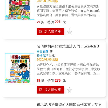
2025/08/26 出版
我深刻感受到這本官方攻略的魅力：它以歐美
開放式教育為核心，鼓勵玩家自由探索、培養
★最強腦力冒險開跑！跟著史提夫與艾莉克斯
創意思維。但在編輯過程中，我也注意到一個
解開謎題，集齊三大傳說裝備！★以Minecraft
現象——對於亞洲地區的讀者，尤其是剛起步
世界為舞台，結合解謎、邏輯與故事的全新挑
的新手，僅有方向性的提示往往不夠，他們更
戰書，快樂動腦，聰明升級！這是一本專為國
221
79
折
特價
元
需要有人從基礎開始，逐步引導。正因如此，
小中低年級孩子設計的冒險式謎題遊戲書，透
當我接觸到《當個Roblox創世神：輕鬆做出螢
過Minecraft最經典的角色——史提夫與艾莉克
加入購物車
幕那端的宇宙》時，我立即覺得這本書能補上
斯，展開一場橫跨村莊、沙漠、海底與地底的
這塊拼圖。它以東方教育思維為基礎，從最簡
驚奇冒險。讀者需要幫助他們一步步解開謎
單的帳號註冊、Studio安裝開始，一步步細緻
題，才能蒐集傳說的三大裝備，成功完成終極
拆解，連進階功能都講解得清楚完整。讀者不
任務！書中謎題緊扣「數理邏輯」與「程式思
名偵探柯南的程式設計入門：Scratch 3
再需要「自行摸索」才能跨過門檻，而是能安
維」兩大核心能力，從找出隱藏怪物、解鎖沙
松田辰彥
著
心跟著書中的步驟，逐漸建立起屬於自己的程
漠神殿、搭船渡海，到逃離伏守者的追擊，每
碁峰資訊
出版
式基礎與邏輯思維。如果說官方攻略是一張充
一道題目都充滿挑戰性與遊戲感，讓孩子在闖
2025/08/06 出版
滿啟發性的地圖，那麼這本新書就是帶著你走
關中自然養成觀察力與邏輯思考力。結合
內容簡介:🔍 小學館原版授權 × 柯南帶你輕鬆
完全程的導覽員。它不只告訴你「哪裡有
Minecraft世界觀與故事引導，孩子將跟隨角色
學程式 由日本知名出版社小學館授權，中文版
路」，更會牽著你的手，一步步走到終點。兩
經歷一連串精彩場景，不僅樂在其中，更能在
正式登場！以大家熟悉的「名偵探柯南」為主
者互補，缺一不可。作為責任編輯，我真心推
無壓力的情境下，發展解題能力與學習自信。
角，透過漫畫故事情節，帶領中小學生一步步
薦這本書給所有想踏入 Roblox 遊戲開發的讀
276
【本書能夠幫助讀者】◎培養解謎與觀察力：
79
折
特價
元
學會Scratch程式設計。內容輕鬆活潑，讓讀者
者。如果你曾在程式的世界裡卡關、或不確定
題目設計多元，激發孩子主動思考與細心分
在趣味中學會邏輯思考與創意表達。 ✅ 漫畫教
如何從零開始，那麼這本書絕對能成為你最穩
析。◎強化邏輯推理與程式思維：解題步驟需
加入購物車
學 × 實作練習，學習充滿樂趣 透過漫畫情境引
固的基石。未來，當你有了紮實的基礎後，再
要按序思考、排除錯誤，訓練清晰判斷。◎提
導學習，結合Scratch動手實作，成果看得見，
搭配官方攻略所帶來的自由發想，將能創造出
升學習動機與自信：藉由任務引導逐步挑戰，
成就感十足！ ✅ 推理解謎 × 程式設計，激發創
更多充滿個人特色與想像力的作品。
讓孩子在完成中累積成就感。◎激發學習興
意潛力 跟著柯南與少年偵探團展開推理冒險，
邊玩麥塊邊學習的大圖鑑系列套書：英文
趣：冒險故事與Minecraft元素高度結合，讓學