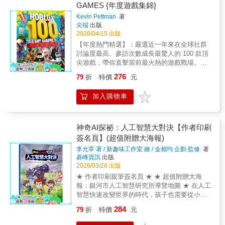
作，但你知道他們其實也需要休假？怎樣改善
GAMES {年度遊戲集錦}
不合理的勞動環境？透過本書，大家可以藉由
Kevin Pettman
著
《Minecraft》的世界，來輕鬆理解各種原本艱
尖端
出版
澀難懂的國際議題，變為具體的實踐方向與冒
2026/04/15 出版
險探索目標，還能了解所謂的SDGs永續發展目
【年度熱門精選】：嚴選近一年來在全球社群
標具體到底有哪些項目，以及這「17項核心目
討論度最高、參訪次數成長最驚人的 100 款頂
標」目前的推進進度與面臨挑戰，還有這些目
尖遊戲，帶你直擊當前最火熱的遊戲戰場。
標，怎樣影響我們的日常生活，對未來又會造
【全球玩家同步體驗】：從歐美到亞洲，讓你
成怎樣的影響。本書重點．108課綱最佳教材：
276
79
折
特價
元
與全球數億玩家接軌，隨時都有聊不完的遊戲
透過遊戲實際認識貧窮、環境生態、性別平
話題！🎮 精彩內容簡介想知道「現在」全世界
等、就業勞動與永續能源等各種重大議題。．
加入購物車
的玩家都在瘋什麼嗎？翻開這本集結近一年精
自主學習提案：提供豐富內容，啟發學生進行
華的年度集錦，你就是 Roblox 宇宙的潮流領航
專案探討，讓學生能夠自主學習發展，學習
員！Roblox 是一個變化極快的世界，每天都有
SDGs的重要性，更加了解目前國際主流趨
無數創意誕生。為了不讓玩家迷失在茫茫遊戲
神奇AI探祕：人工智慧大對決【作者印刷
勢。．生活實踐觀點：將議題與《麥塊》世界
海中，本書特別針對近一年來的熱門趨勢，精
簽名頁】(超值附贈大海報)
相連結，引導孩子們思考如何在日常生活中進
選出 100 款最具代表性、玩家參與度最高的遊
行實踐，為各種永續目標做出貢獻，共同打造
李允宰 著 / 新趣味工作室 繪 / 金相均 企劃‧監修
著
戲體驗。這不只是一本百科，更是你與全球玩
美好生活環境。．是開始而非結束：隨著SDGs
碁峰資訊
出版
家交流的「必玩清單」！🌟 為什麼全世界玩家
永續發展標將於2030年告終，作為新目標的
2026/03/26 出版
現在都在瘋這些？與全球數十萬人即時連線：
2030年後議程也即將展開。透過本書，讓學生
★ 作者印刷親筆簽名頁 ★ ★ 超值附贈大海
走進近一年最熱門的角色扮演神作，如 [1]
了解SDGs接下來展開的全新方向與目標。
報：銀河市人工智慧研究所導覽地圖 ★ 在人工
BROOKHAVEN（布魯克海文），感受與全世
智慧快速改變世界的時代，孩子也需要從小認
界 50 萬名玩家同時在線生活的社交魅力；或在
識 AI 透過生動有趣的圖文故事，讓科學知識變
[81] ADOPT ME! 中，與全球同好交換最新推
284
79
折
特價
元
得輕鬆又好懂 陪伴孩子在閱讀中開啟對科技與
出的限量寵物。挑戰橫掃社群的傳奇紀錄：收
未來世界的好奇與想像 ▍ 驚奇推薦 顏志豪｜