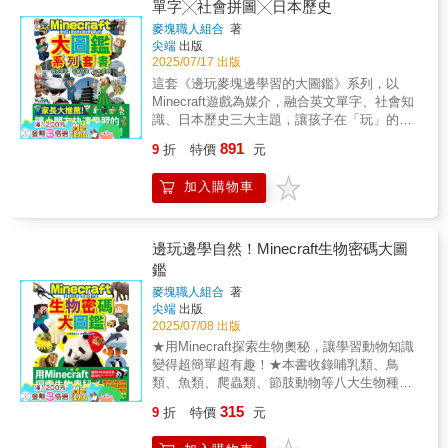
在破解神祕事件的過程中，自然而然理解程式
單字╳社會拼圖╳日本歷史
習變得像玩遊戲一樣有趣！◎鼓勵自主學習與
邏輯。 ✅ 啟發運算思維，強化邏輯思考 從條件
專注力：從故事脈絡中找線索、解謎題，引導
麥塊職人組合
著
判斷、流程圖到變數概念，透過Scratch建立程
尖端
出版
孩子主動探索與投入。這本書不僅是益智遊戲
式設計基礎，培養邏輯能力與數位素養。 ✅ 角
2025/07/17 出版
書，更是一場緊張刺激的Minecraft式冒險。讓
色互動有趣，學習零壓力 圖像化介面搭配柯南
孩子在闖關中邊玩邊學，發現自己的無限潛
這套《邊玩麥塊邊學習的大圖鑑》系列，以
角色陪伴，增添學習樂趣，從「玩中學」到
能，一起集滿裝備，完成大冒險吧！
Minecraft遊戲為媒介，融合英文單字、社會知
「學中做」，輕鬆踏入程式設計的世界。
識、日本歷史三大主題，讓孩子在「玩」的過
…………………………………………………………
程中自然學習，遊戲與學習無縫接軌。本套書
★ 名偵探柯南與少年偵探團，挑戰用程式設計
891
9
折
特價
元
包含三本書：《邊玩邊背拿高分！Minecraft英
解決事件。 一邊推理天才程式設計師的神祕失
單學霸大圖鑑500+》 - 收錄超過500個遊戲
蹤事件，一邊學習程式設計！ 你聽過「程式設
加入購物車
實體對應的實用英文單字，附注音與KK音標，
計」這個詞嗎?幾乎所有由電力驅動的產品，如
幫助孩子輕鬆記憶。 - 結合Minecraft遊玩情
智慧型手機和遊戲機，即使沒有人直接操控，
境與指令教學，培養語感與初階邏輯能
也能按照事先設定的指令自行運作。 這種指令
力。 - 日本Amazon兒童學習類書籍暢銷，
邊玩邊學自然！Minecraft生物密碼大圖
的集合就是「程式」，而「程式設計」則是編
獲得許多家長與教師推薦。《生活知識王！
鑑
寫這些程式的過程。 在本書的漫畫內容中，柯
Minecraft社會拼圖大圖鑑》 - 精選超過25
南與少年偵探團將透過程式設計找出事件的真
麥塊職人組合
著
種常見生活場景與建築（如消防局、醫院、商
相。 和柯南他們一起挑戰這個謎題的你，在解
尖端
出版
場等），對應社會功能解說。 - 每個建築皆
開事件的同時，也能親手完成一個遊戲。相信
2025/07/08 出版
提供搭建步驟與空間導覽，邊蓋邊學、加深理
你一定會對這樣有趣的程式設計深深著迷。 現
★用Minecraft探索生物奧秘，讓學習動物知識
解。 - 幫助孩子認識生活與職能分工，訓練
在，就和柯南他們一起踏入程式設計的奇妙世
變得超簡單超有趣！★本書收錄哺乳類、鳥
觀察力與社會邏輯。《邊玩邊學歷史！
界吧！ 透過【柯南的程式設計講座】與【柯南
類、魚類、爬蟲類、節肢動物等八大生物種
Minecraft日本歷史大圖鑑》 - 從繩文時代到
的程式設計筆記】以平易近人的口吻+活潑生動
類，一次認識超多生命驚奇！想知道牛為什麼
現代，涵蓋日本歷史重要時代與建築（如城
315
9
折
特價
元
的漫畫，講解 ．什麼是「運算思維」 ．如何建
有四個胃？馬的眼睛到底能看多廣？把這些問
堡、神社、東京塔等）。 - 每個建築搭配歷
立演算法 ．如何繪製流程圖 ．用來顯示位置的
題帶進Minecraft的世界中探索，就會發現，生
史解說＋建造教學，將知識融入創作實作