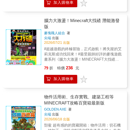
發光雙眼、酷愛製造災難的殺手兔大軍。 本書
加入購物車
動人劇情，自上市以來深受玩家與讀者喜愛。
為Minecraft暢銷書作者梅根・米勒 依Minecraft
第7集中，主角尼可為了追尋父親的足跡，帶著
遊戲角色、道具與情境進行創作 的精彩漫畫故
夥伴持續深入《Minecraft》的未知領域，沒想
事，非官方譯作。 ‧全彩圖畫的視覺享受 ‧結合
到竟遭遇最可怕的存在——來自黑暗深處的傳
腦力大激盪！Minecraft大找碴 潛能激發
遊戲與閱讀樂趣 ‧刺激緊張的冒險劇情 ‧激發思
說怪物「伏守者」！ 伏守者，連終界龍都
版
考與解決能力 ‧體會勇氣與團隊合作 適讀年
避之三分的存在，其恐怖力量與神祕身分將徹
齡：8歲以上
麥塊職人組合
著
底顛覆眾人所知的世界。面對突如其來的危
尖端
出版
機，尼可與格雷、涅比等人是否能守護彼此、
2026/07/21 出版
突破重圍？冒險正邁向高潮，命運的齒輪即將
#超越遊戲的終極冒險，正式啟航！將失蹤的艾
轉動！ 【第7集亮點】 最強怪物登場：
莉克斯成功找回來！#最受親師好評的麥塊遊戲
伏守者震撼現身，戰力爆表，帶來史無前例的
書系列《腦力大激盪！MINECRAFT大找碴》
壓迫感！ 羈絆再進化：尼可與夥伴面對危
推出全新「潛能激發版」！這次，史蒂夫與艾
機，更加堅定彼此信念，情感刻劃動人！
236
79
折
特價
元
莉克斯一如往常地在草原上遊玩，卻突然被強
畫面全面升級：戰鬥場面火力全開，伏守者的
烈的光芒包圍，艾莉克斯隨之神祕失蹤！當史
壓迫感讓人忍不住屏住呼吸！ 遊戲元素持
加入購物車
蒂夫睜開眼，發現自己身處於一個前所未見、
續滿點：場景細節與經典道具悉數登場，讓人
充滿未知的奇異世界。為了拯救夥伴、解開這
宛如身歷其境！ 《Minecraft 官方漫畫》第
個世界的重重謎團，史蒂夫毅然踏上了全新考
7集絕對是本系列的轉捩點！強烈推薦給所有熱
驗的冒險旅程。據說，這個世界是由神祕的
物件活用術、生存實戰、建築工程等
愛冒險、喜歡麥塊的你，一起踏上這場高潮迭
「幻影支配者」所創造的巨大幻境，唯有張大
MINECRAFT攻略百寶箱最新版
起的旅程吧！
你的眼睛、發揮極致的觀察力，找出隱藏在各
GOLDEN AXE
著
個場景中的相異之處，才能破除幻象、成功救
尖端
出版
回艾莉克斯！#本書特色與全新進化相較於前
2026/06/18 出版
作，本書在關卡設計、劇情張力與麥塊元素上
頽鲎 超有感的的寶藏開箱：物件活用：切石機
皆進行了全方位的「腦力再進化」：• 全新主線