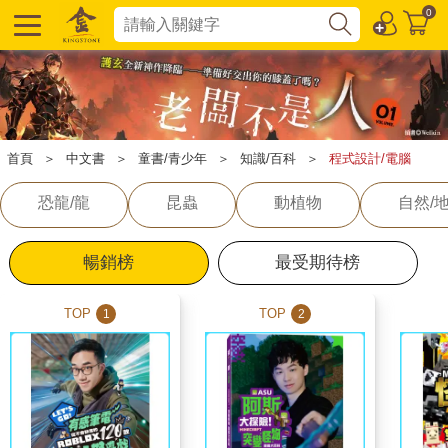
0
首頁
＞
中文書
＞
童書/青少年
＞
知識/百科
＞
程式設計/電腦
恐龍/龍
昆蟲
動植物
自然/
暢銷榜
最受期待榜
TOP
TOP
1
2