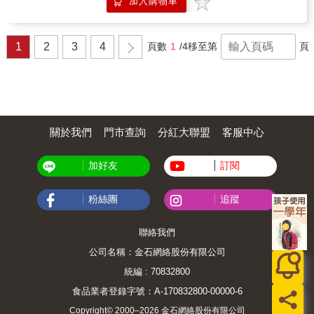
加入購物車
「座標」 ．同時執行！平行處理 ．裝進各種內
物知識其實一點都不難懂！能將遊戲樂趣與知
中。 - 提升歷史理解力與空間創造力，適合
容的「變數」盒子 ．了解基礎滑鼠操作 ．程式
識學習完美結合的「Minecraft大圖鑑系列」，
對社會科或歷史有興趣的孩子。為什麼推薦這
設計專有名詞 讓學習的過程充滿樂趣與知識！
這次推出全新力作《邊玩邊學自然！Minecraft
套書？遊戲化學習：結合Minecraft，讓孩子在
生物密碼大圖鑑》，透過遊戲裡出現的各種動
1
2
3
4
頁數
1
/4
移至第
頁
興趣驅動下主動學習，事半功倍。多元跨領
物，引導孩子一步步認識現實世界中的真實生
域：語文、社會、歷史三大核心領域全面涵
物，徹底打開他們對生命的好奇心！本書收錄
蓋，內容實用又有趣。兼顧知識與技能：不只
大量「Q&A問答式」知識單元，幫助孩子輕鬆
記憶，更訓練邏輯、創意與觀察力。教育界肯
理解複雜概念。像是──Q：牛的肚子裡為什麼
定：日台多位教育者與Minecraft玩家共同推
會有4個胃呢？A：是為了從草料中攝取大量的
薦，值得信賴。這套書非常適合希望孩子「玩
營養！牛有龐大的身軀，需要反覆消化牧草來
得開心、學得有效」的家長，是打開遊戲式學
吸收能量。除了Minecraft裡熟悉的乳牛、綿
關於我們
門市查詢
分紅大聯盟
客服中心
習的最佳選擇。讓Minecraft不只是娛樂，更是
羊、山羊、豬、馬、駱馬、貓、老虎等動物，
孩子主動學習的起點。
還搭配荷蘭乳牛、水牛、牛羚、山貓等真實動
加好友
訂閱
物的彩色圖片與資料，讓虛擬與現實完美連
結，孩子一次搞懂遊戲生物與自然知識的差別
與關聯！◎本書重點■遊戲結合自然： 用
粉絲團
追蹤
Minecraft世界中的動物角色，帶出真實世界中
的生命奧秘。■趣味問答式設計： 每個主題都
用孩子會好奇的問題切入，再用淺顯有趣的方
聯絡我們
式說明。■八大生物分類大集合： 哺乳類、鳥
公司名稱：金石網絡股份有限公司
類、魚類、貝類、爬蟲類、兩棲類、節肢動
物、刺絲胞動物，通通都認識！■圖文豐富易
統編 : 70832800
讀： 真實動物照片＋麥塊生物＋簡明資料，學
食品業者登錄字號：A-170832800-00000-6
習更直觀更有感！這本書不只是一本圖鑑，更
是讓孩子們學會觀察、提問、理解世界的啟蒙
Copyright© 2000–2026 金石網絡股份有限公司