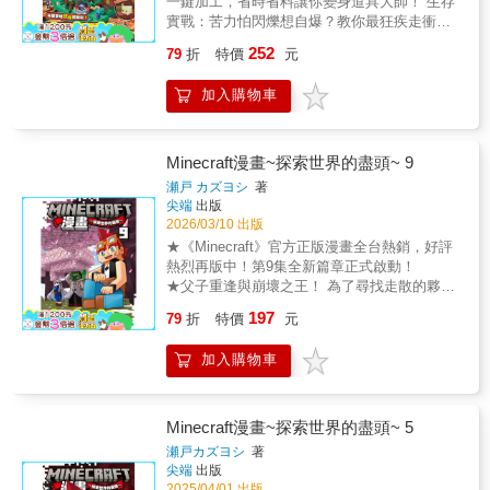
一鍵加工，省時省料讓你變身道具大師！ 生存
劇情與宿敵登場： 前作是以「從強大盲目伏守
實戰：苦力怕閃爍想自爆？教你最狂疾走衝刺
者手中逃脫」為主題；本次則轉為「尋找失蹤
流打帶跑，不傷一兵一卒安全解決！ 建築工
的艾莉克斯」的大型搜救冒險！隨著關卡深
252
79
折
特價
元
程：夢幻獨棟住宅地基到屋頂全圖解，連自動
入，玩家將逐步揭開隱藏在幕後的終極黑幕
門、時尚凸窗都蓋得像建築大師！ 最新版速
——「幻影支配者」幻術師的詭計，展開一場
加入購物車
報：全新地底「硫磺洞窟」大解密，神奇白色
逆轉世界的終極決戰！• 收錄更多全新實機生物
立方怪竟然可以用鐵桶帶走！ 本書將一整座方
與生態域： 配合遊戲版本更新，本書加入了更
塊大陸的求生秘密通通打包，是一本只要挖
多近年備受矚目的全新人氣生物！不僅有能在
開、功力絕對大幅飆升的究極百寶箱！頽鳘 書
Minecraft漫畫~探索世界的盡頭~ 9
砂漠中雙人騎乘的「駱駝」、友善的「悅
籍特色概論想要在《Minecraft》的世界裡從菜
靈」，更新增了「平原的巨大殭屍」、「廢礦
瀬戸 カズヨシ
著
鳥一躍變身全能神人嗎？這本精心打造的年度
尖端
出版
坑都市與謎之石像」、「珊瑚城的迷宮」等極
頂級大作，就是為全機種玩家量身打造的究極
2026/03/10 出版
具視覺震撼的麥塊職人頂級建築場景。• 關卡難
攻略百寶箱！本書將一整座方塊大陸的求生秘
度與豐富度徹底強化： 書中不僅包含極具挑戰
★《Minecraft》官方正版漫畫全台熱銷，好評
密通通打包，從物件的極致活用、驚險的生存
性的精緻對照大找碴，每個關卡更額外附帶
熱烈再版中！第9集全新篇章正式啟動！
搏鬥，到鬼沸神功的建築工程，全部採用百分
「找找看！」的神祕隱藏 mob 追蹤任務。更特
★父子重逢與崩壞之王！ 為了尋找走散的夥
之百實機圖解！不論你玩的是電腦 Java 版還是
別的是，書末首度連動規劃了《腦力大激盪！
伴，尼可將面對持有「王之模組」的恐怖強
197
攜帶方便的基岩版，只要翻開這個寶箱，你就
79
折
特價
元
Minecraft大迷宮潛能激發版》 連動問題，帶來
敵！ 承襲日式熱血冒險風格，本系列結合
能汲取最頂尖的麥塊養分，功力瞬間產生脫胎
雙倍的解謎成就感！• 核心能力三向提升： 全
《Minecraft》遊戲元素與動人劇情，自上市以
換骨的驚人成長！頽黠️ 三大板塊＆最新版核心
加入購物車
書透過精心設計的立體方塊錯視、光影變幻與
來深受玩家與讀者喜愛。第9集中，雖然打倒了
寶藏大公開！頼龒 道具功能最大化：物件活用
mob 微小特徵差異，讓孩子在反覆比對的遊戲
終界龍，但世界並未恢復平靜。尼可踏上尋找
術之切石機大師想要在建築時大量運用浮雕石
過程中，思考力、專注力、觀察力得到徹底的
夥伴的孤單旅程，他在粉色的櫻花林中與強大
磚、半磚或階梯，卻被繁複的工作台配方搞到
強化與激發！
骷髏戰鬥，更驚訝地發現昔日的戰友竟然變成
Minecraft漫畫~探索世界的盡頭~ 5
頭大嗎？本書教你徹底靈活活用「切石機」，
了村長？ 然而，真正的威脅悄然逼近——
瀬戸カズヨシ
著
只要放入特定石頭，就能一鍵選擇並加工成各
企圖改變整個世界的危險組織現身，其首領
尖端
出版
種變種方塊。不僅操作更直覺、省去背配方的
「崩壞之王」阿比斯持有能毀滅秩序的「王之
2025/04/01 出版