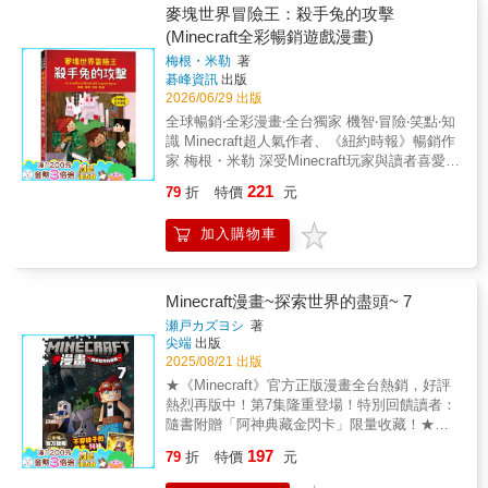
友誼，尼可一行人化身守護者，護送朋友穿越
終界龍！ 面對盤旋天際、擁有毀滅性力量
麥塊世界冒險王：殺手兔的攻擊
致命的危險叢林！ • 全新場景「試煉密室」：
的傳說黑龍，尼可等人必須凝聚所有羈絆，揮
(Minecraft全彩暢銷遊戲漫畫)
深入地下遺跡，挑戰不斷生成的威脅！在重重
出賭上靈魂的全力一擊！然而，就在決戰進入
機關與異種怪物的壓迫下，體驗最熱血的生存
梅根・米勒
著
尾聲之際，意外的發展卻讓原本緊密合作的夥
碁峰資訊
出版
考驗！ • 超越極限的勇氣： 面對實力懸殊的對
伴們失散各處……。這場史詩級對決的代價，
2026/06/29 出版
手，尼可如何將負面情緒轉化為力量？與父親
將引導冒險走向全新的篇章！【第8集亮點】終
同屬「創造系」的能力是否能更進一步？
全球暢銷‧全彩漫畫‧全台獨家 機智‧冒險‧笑點‧知
極決戰降臨： 前往未知的終界，正面迎戰傳說
識 Minecraft超人氣作者、《紐約時報》暢銷作
中的黑龍，戰鬥張力突破天際！凝聚羈絆的一
家 梅根・米勒 深受Minecraft玩家與讀者喜愛的
擊： 面對壓倒性的絕望，尼可與夥伴們的情感
精彩冒險漫畫故事， 情節緊湊又有趣。 ----------
化為最強武器，熱血感滿點！嗅探獸驚喜現
221
79
折
特價
元
------------------ 當遊戲世界出現錯誤，一切都失
身： 在混亂與離散之中，守護寄託於嗅探獸身
控了！ 這不是普通的兔子……要小心牠們！ 牠
上的夢想與新希望！命運的分叉點： 勝利後的
加入購物車
們體型龐大、毛茸茸的， 而且極具攻擊力！ ---
巨大轉折，夥伴們意外走散，為接下來的冒險
------------------------- 「故障小隊」是一支精英特
埋下伏筆！
遣部隊， 主角偶然發現一個可以進到遊戲世界
的方法， 後來與好友組成故障小隊，被派往黑
Minecraft漫畫~探索世界的盡頭~ 7
森林， 消滅一場神祕又可怕的生物入侵。 從來
瀬戸カズヨシ
著
沒有踏進過黑森林的他們， 發現自己正身陷在
尖端
出版
一座危險的森林大宅中， 四處都潛伏著喚魔者
2025/08/21 出版
與衛道士。 不只如此，他們還得對付那些失控
★《Minecraft》官方正版漫畫全台熱銷，好評
的森林村民！ 很快地，全面大戰就此爆發， 小
熱烈再版中！第7集隆重登場！特別回饋讀者：
隊成員必須冒著生命危險， 運用麥塊世界中的
隨書附贈「阿神典藏金閃卡」限量收藏！★最
道具和資源， 與一群不太可靠卻戰鬥力驚人的
強怪物伏守者震撼現身！與尼可一行人展開終
197
怪物合作。 目標是拯救遊戲世界，打敗那些看
79
折
特價
元
極對決，熱血程度破表！ 承襲日式熱血冒
似可愛、其實極度危險的敵人： 一支擁有紅色
險風格，本系列結合《Minecraft》遊戲元素與