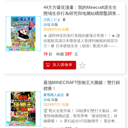
與獨特觀點，打造出一本Minecraft愛好者絕對
「你敢提問，筆電就答答看！」首次收錄有感
不可錯過的經典之作！ 阿斯的頻道以挑戰怪物
44方方爆笑漫畫：我的Minecraft原生生
筆電的私下故事與不為人知的心聲，包括：
為核心，將遊戲世界中的危險與刺激轉化為有
態域生存行為研究與地層結構開鑿調查報
【為什麼是「每週一、三、五」看有感筆
趣的冒險。他從Minecraft生存系列起步，逐步
電？】 【如果有感筆電能自己開發遊戲，會製
告：簡稱挖洞日記
川尻こだま
著
發展出以特殊方式挑戰強大敵人的風格，並因
作哪種類型的遊戲？】 【為何有感筆電總是穿
尖端
出版
此成為遊戲實況界的指標人物。本書完整呈現
黑色衣服？】 【有感筆電成為百萬YouTuber的
2026/07/14 出版
阿斯如何運用創意與技巧，擊敗各種聞風喪膽
心路歷程是什麼？】 這些從未公開的QA，只有
🔥 讓阿神笑到美叮美噹的麥塊日常梗！！🔥 讓
的怪物，並帶領讀者深入探索Minecraft的多樣
在這本書裡揭曉！讓粉絲更了解幕前幕後的有
你親眼見識日本廢柴達人發揮到極致的搞笑功
玩法與驚奇元素。 本書不僅是阿斯對頻道觀眾
感筆電，也讓玩家看見一位創作者對遊戲的熱
力！📘 日本硬核生存（崩潰）觀測大師——川
的誠意回饋，更是全球首本Minecraft突變怪物
情與堅持！ 如果你是Roblox的狂熱玩家，這本
尻こだま的麥塊生存警報：一本記錄「全套神
圖鑑大百科！無論是想追隨阿斯腳步挑戰自我
197
79
折
特價
元
書會帶你跳進最刺激的實戰場；如果你是剛認
裝化為烏有」的黑色生存日記！• 【100% 還原
的玩家，還是熱愛閱讀奇幻遊戲故事的讀者，
識有感筆電的新筆粉，這本書就是你快速跟上
玩家的災難日常】：精確捕捉玩家在方塊世界
都能從中找到樂趣與啟發。快加入這場精采的
加入購物車
他的最好捷徑！從遊戲到生活、從搞笑到感
中「全套鑽石神裝掉進虛空與熔岩」的極致絕
怪物冒險，與阿斯一起探索Minecraft的無限可
動，有感筆電從不會缺席 ── 這就是最極限的
望瞬間！將那些最讓人崩潰的慘烈片刻，轉化
能吧！
Roblox全攻略，Let&#39;s Go！！
為充滿哲理與滑稽的生存教材。 • 【揭露資深
老手的蠢萌操作】：明明是玩了四年的「資深
最強MINECRAFT怪物王大圖鑑：雙打錦
老鳥」，卻連「怎麼把馬從水裡撈上來」都還
標賽！
在苦惱？書中滿載無數讓玩家們瘋狂點頭、感
麥塊職人組合
著
同身受的「麥塊生存共鳴」。 💡 實驗者（作者
尖端
出版
本人）自白： 「雖然這只是我的挖洞日記，但
2026/07/17 出版
為了紀念那些死得不明不白的裝備，我決定用
🏆 戰火全面升級！ 24組夢幻雙打大集結，48
最嚴謹、最正經八百的學術規格，把這些悲劇
隻怪物兩兩結盟，誓死爭奪「最強怪物王」終
寫成一份偉大的地下開鑿調查報告……」 不論
極榮耀！ ⚔️ 夢幻組合VS宿敵聯手！ 看掠奪者
您是身經百戰、熟練運用「殭屍流打法」的探
與劫毀獸的無敵默契，甚至深海守衛與海豚的