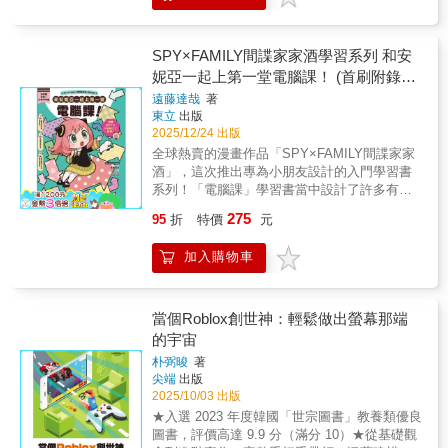
中培養出寶貴的專注力與堅持不懈的品質。頽
備本書教學特色 生活化：用熟悉的事物和場
鳐 本書特色！「3D 設計圖」零失誤教學！紅
景來解釋，事半功倍。 圖像化：大量插畫、
石機關的製作極其重視方塊的相對位置與方
漫畫和角色對話，有趣易明。 遊戲化：每章
SPY×FAMILY間諜家家酒學習系列 和安
向，只要一個環節出錯，機關就會停擺。本書
有小活動或小任務，活學活用。 安全感：以
妮亞一起上第一堂電腦課！ (首刷附錄版)
為了徹底解決這個難題，全書採用「高解析度
正確態度善用 AI 工具，得心應手。
(全)
3D 俯視設計圖」！透過步驟式的 3D 立體圖
遠藤達哉
著
東立
出版
示，讀者能夠清楚掌握每個方塊的精確位置和
2025/12/24 出版
紅石元件的朝向，讓複雜的電路和多層次的結
構一目瞭然，大大降低了製作失敗的機率，確
全球熱賣的漫畫作品「SPY×FAMILY間諜家家
保你每一個精心設計的機關都能順利運作！頽
酒」，這次推出專為小朋友設計的入門學習書
鲡 從入門到大師：世界級機關完全收錄！本書
系列！「電腦課」學習書當中設計了許多有趣
收錄的紅石機關涵蓋實用、娛樂到爆炸裝置，
的單元活動，帶領小朋友認識程式設計的基本
275
95
折
特價
元
讓你的遊戲體驗瞬間升級！實用自動化： 告別
概念，讓小朋友和安妮亞等漫畫角色一起接觸
手動操作！學會建造「自動甘蔗收割機」和
神奇的電腦世界，為將來打下良好的基礎！首
加入購物車
「瞬間提升力量！打造一台即時裝備機器」，
刷附錄造型尺 約17*5cm PET
大幅提升遊戲效率。創意娛樂性： 挑戰你的想
像力！試試製作可以在箱子裡放東西就能播放
的「音樂盒」，或是用物品來呈現的「老虎
當個Roblox創世神：輕鬆做出螢幕那端
機」，讓你的基地充滿樂趣。酷炫結構美學：
的宇宙
讓你的建築充滿未來感！親手打造一扇開啟方
朴弼晙
著
式很酷的「鐵捲門」、會自動從牆壁出現的
尖端
出版
「隱藏樓梯」、甚至是一架可以實際乘坐的
2025/10/03 出版
「飛行器」！從紅石的基礎知識（如紅石中繼
★入選 2023 年度韓國「世宗圖書」教養類優良
器、紅石比較器）到各種進階裝置的應用，這
圖書，評價高達 9.9 分（滿分 10）★從基礎觀
本書將是你成為 MINECRAFT 世界紅石大師的