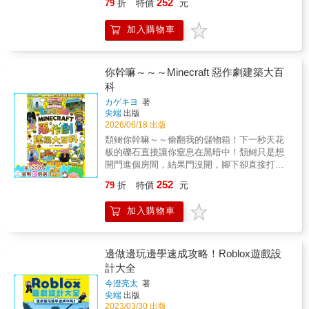
勘大師，還是連轉視角都不習慣的穴居新手，
252
79
折
特價
元
跌破眼鏡大聯手，一隊比一隊還要強！ 🎭 戰局
只要翻開這本漫畫日記，都能在每一個方塊之
多變，懸念拉滿！ 1+1可能不等於2！你預想中
間發現令人嘴角失守的爆笑盛宴！
加入購物車
的最強組合旋風使者與伏守者，真的能贏得最
後勝利嗎？ 💡 逆轉的瞬間判斷力！ 結合分
裂、裝死等狡猾奇策，詳細圖解看弱小生物如
何活用環境爆冷大逆轉！ 👑 最強MINECRAFT
你幹嘛～～～Minecraft 惡作劇建築大百
怪物王大圖鑑：雙打錦標賽！正式開打！ 別以
科
為這只是個人的單打獨鬥！這是一場引爆隊友
カゲキヨ
著
羈絆、顛覆戰術想像的頂尖團戰！ 主世界、地
尖端
出版
獄到終界的48頭頂尖猛獸不再孤軍奮戰，這次
2026/06/18 出版
牠們兩兩結盟，組成24支夢幻強隊！在更為嚴
頽鲥你幹嘛～～偷翻我的儲物箱！下一秒天花
苛的積分循環賽制下，這群鋼鐵戰士將為了
板的礫石直接讓你窒息在黑暗中！頽鲥只是想
「怪物雙打王」的至高王座，點燃最狂暴的生
開門進個房間，結果門沒開，腳下卻直接打開
存戰火！你準備好目睹這場充滿變數、從未見
通往熔岩地獄的單程車票？頽鲥平靜的村莊驚
過的2v2跨界大亂鬥了嗎？ 本書最精彩的靈
252
79
折
特價
元
悚異變，一踏入所有人通通變成殭屍，這不是
魂，就在於這群雙打選手如何在死鬥中，將
惡作劇這是恐怖片吧！頽鲥用弩發射特製煙
「互補技能」與「戰術默契」逼出全新極限！
加入購物車
火，竟然不傷一兵一卒，而是直接把朋友「送
在「一隊員倒下即判輸」、「飛得太遠直接出
上天」當太空人！頽鲥誰說紅石和指令很難？
局」的硬核規則下，牠們必須把天賦與陰謀玩
本書帶你一鍵開啟「超搞怪、超爆笑」的多人
到極致，只為搶下唯一一張晉級門票！ 當戰局
連線新世界！想要在《Minecraft》的世界裡給
邊做邊玩邊學速成攻略！Roblox遊戲設
變成雙人對決，你預期中的結局將徹底失控！
朋友來點永生難忘的驚喜（嚇）嗎？這本全台
計大全
你心目中具備怪力與風盾的「無敵神隊」旋風
唯一結合「紅石電路」與「作弊指令」的究極
使者與伏守者，真的能毫無懸念地稱霸到最後
今澄亮太
著
整人兵法大百科，就是你必備的惡搞大寶典！
嗎？當牠們遇上毫無殺傷力、卻能在熔岩裡泡
尖端
出版
本書不僅全面支援 Java 版與基岩版雙版本對
澡的熾足獸隊時，是否會上演讓全場傻眼的驚
2023/03/30 出版