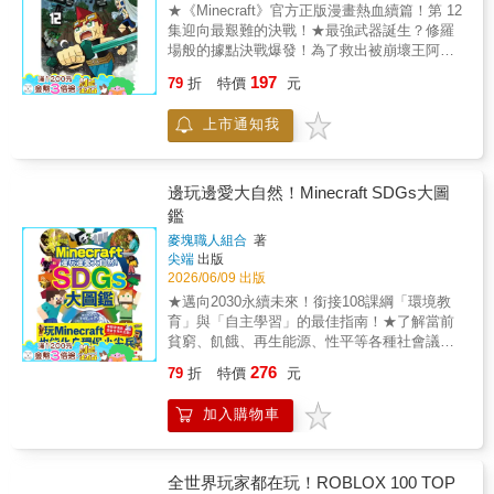
所接觸到的東西。 然而米蘭達、澤德和鄧肯努
★《Minecraft》官方正版漫畫熱血續篇！第 12
力控制局面， 卻只讓情況愈演愈烈------ 那些綠
集迎向最艱難的決戰！★最強武器誕生？修羅
色史萊姆凝固並突變成一個巨大的怪物， 吞噬
場般的據點決戰爆發！為了救出被崩壞王阿比
一切。 這個綠色沼澤怪物就是幕後的敵人嗎？
斯擄走的父親，尼可一行人決定遠赴險惡的
197
一場青蛙龍捲風、一群發出嘶嘶聲的野貓， 以
79
折
特價
元
「地獄」，尋找超越鑽石劍極限的強大素材！
及一批被藏匿的致命藥水， 都暗示著這個異常
在滿是熔岩的地底深處，他們不僅要想辦法採
情況比他們想像的還要複雜。 本書為Minecraft
上市通知我
集稀有資源，更碰上了意想不到的重逢與強
暢銷作者梅根・米勒 依Minecraft遊戲角色、道
敵。隨後，眾人終於摸進阿比斯的祕密據點！
具與情境進行創作 的精彩漫畫故事，非官方譯
然而等待著他們的，除了活用特殊能力死守的
作。 ‧全彩圖畫的視覺享受 ‧結合遊戲與閱讀樂
手下之外，還有阿比斯籌備已久的終極武器
邊玩邊愛大自然！Minecraft SDGs大圖
趣 ‧刺激緊張的冒險劇情 ‧激發思考與解決能力 ‧
——這場決戰究竟會走向何方……？
鑑
體會勇氣與團隊合作 適讀年齡：8歲以上
麥塊職人組合
著
尖端
出版
2026/06/09 出版
★邁向2030永續未來！銜接108課綱「環境教
育」與「自主學習」的最佳指南！★了解當前
貧窮、飢餓、再生能源、性平等各種社會議
題，一起化身守護大自然的環保小尖兵！面對
276
79
折
特價
元
當前貧窮、飢餓、再生能源、性平等各種社會
議題，聯合國於 2015年底提出17項SDGs永續
加入購物車
發展目標，希望能解決各種問題，為全世界人
民帶來更美好幸福的生活。而這同時也是目前
台灣國中小教育「108課綱」最重要的「跨領域
議題」之一。在《麥塊》中，市民們努力工
全世界玩家都在玩！ROBLOX 100 TOP