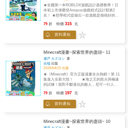
應，更從零基礎的操作、多人連線設定，一路
天大爆冷？ 這本大圖鑑將透過生動的文字與震
★全國第一本ROBLOX遊戲設計基礎教學！日
教授到高階的指令方塊運用。不管你是想利用
撼的實機畫面，為你全方位拆解每一場神級死
本初上市便榮登Amazon遊戲程式設計類第2
純紅石機關搭建隱蔽陷阱，還是想透過強大的
鬥的勝負關鍵！ 現在就加入這場熱血沸騰的雙
名！ ★想學程式從做出一款遊戲是個很好的開
指令讓整個生態域畫風突變，書中都有極為詳
人錦標賽，看怪物們如何用性命豪賭，見證最
始！從註冊起一步一步教，直到做出益智、跑
盡的實機步驟拆解，讓你與好友在相愛相殺
315
79
折
特價
元
強雙打傳奇的誕生！
酷、動作機關類遊戲，100%無師自通！ 只要
中，感情越玩越好！頽黠️ 爆笑＆超鬧的惡作劇
會用滑鼠會打字，就一定做得出來！ #什麼是
裝置大公開！頾鴖 偽裝成門的坑洞陷阱（純紅
貨到通知
Roblox Roblox是一個遊戲平台，全世界有超過
石陷阱篇）具體內容： 這是個外表完全看不出
2億位以上的兒童與青少年均在使用，它同時提
任何破綻的日常房間入口。利用隱藏在門口方
供遊戲和遊戲設計工具給玩家(大部分為免費)，
塊正底下的紅石粉，當毫無防備的玩家踩上去
以玩家做遊戲給玩家玩的模式進行。2020年因
Minecraft漫畫~探索世界的盡頭~ 11
準備開門時，電路會瞬间傳輸訊號至牆壁下方
全球疫情讓Roblox聲名大噪後，出現大量試玩
的黏性活塞。活塞會在一瞬間將門底下的方塊
瀬戸 カズヨシ
著
影片，原本以玩遊戲的國小生也開始對怎麼做
尖端
出版
硬生生抽走，讓目標直接直直掉進地底深處的
遊戲產生興趣。比較特殊的是，平台採取分潤
2026/04/15 出版
熔岩池內！就算對方用最快的走路速度也逃不
的方式讓遊戲開發者參與，所以在國外有一些
過，是非常適合蓋在宅邸內的經典整人機關。
★《Minecraft》官方正版漫畫全台熱銷！第 11
知名設計者才唸高中，就已賺到百萬美金。 #
☄️ 毀滅從天而降！隕石墜落陷阱（高階指令方
集進入全新大陸！ ★海之王的怒火與極速
玩Roblox可以學到什麼 在設計Roblox遊戲這方
塊篇）具體內容： 透過重複模式指令方塊的強
的試煉！面對不斷進化的敵人，尼可一行人的
面，Roblox不但提供基礎物件給玩家使用，同
力控制，當朋友按下按鈕準備進入假的地下通
團結將受到最大考驗！承襲日式熱血冒險風
197
時還能讓玩家對物件直接套用程式語言的方式
79
折
特價
元
道時，系統會瞬間對其附加「crater」標籤，並
格，本系列結合《Minecraft》遊戲元素與動人
進行設計，也就是玩家在邊做遊戲的過程中，
將玩家的視角完全鎖定為強制仰望天空，且完
劇情。第 11 集中，尼可一行人跨越大海，正式
也能接觸並學習到程式設計的基本邏輯。 #本
貨到通知
全無法動彈。緊接著，一塊由岩漿塊組合而成
踏上阿比斯所在的西邊大陸 。在這裡，自然的
書能幫助讀者什麼 當然一款很棒的遊戲，他的
的巨大「隕石」會伴隨著震耳欲聾的爆炸巨響
規則被模組徹底扭曲，原本溫和的生物變得極
程式是很複雜的，但再怎麼複雜，總是會從基
自50格高空筆直砸向目標！雖然陨石會在撞擊
具攻擊性，甚至連環境本身都成了阻礙 。從深
礎建構開始，本書要帶給讀者的就是這些非常
前一刻因引爆終界水晶而化為虛驚一場的碎
不見底的海底遺跡，到荒涼的山脈，尼可不僅
Minecraft漫畫~探索世界的盡頭~ 10
重要的基礎概念。 從註冊開始教起、到怎麼做
屑，但絕對能把朋友嚇到瘋掉。還在玩普通的
要展現其「創造力 I」的合成天賦 ，更必須尋
瀬戸 カズヨシ
著