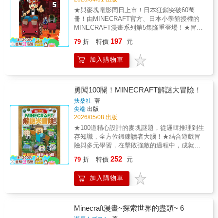
痛苦，部分方塊甚至比工作台合成更節省素
模組」。在記憶被奪走、夥伴被迫分離的絕望
★與麥塊電影同日上市！日本狂銷突破60萬
材，是將物件價值發揮到極致的必備技巧！ ⚔️
邊緣，尼可終於見到了那個人……！【第9集亮
冊！由MINECRAFT官方、日本小學館授權的
全機種弱肉強食：生存實戰之盾牌舉盾完美防
點】新區域地景呈現： 守護最後一棵櫻花樹！
MINECRAFT漫畫系列第5集隆重登場！ ★冒險
禦夜晚來臨或深挖洞窟時，面對神出鬼沒的殭
細膩描繪美不勝收的櫻花生物群落！災厄模組
再升級！地獄探險、全新強敵與熱血劇情交
屍與骷髏，單靠近戰揮劍是不夠的。實戰篇教
197
之謎： 沉睡於遺跡中的邪惡力量被喚醒，世界
79
折
特價
元
織，讓人欲罷不能！ 本作是一部結合
你如何以極少量的木材與鐵錠在初期就將「盾
觀再次擴張，危機全面升級！重逢與離別： 與
MINECRAFT遊戲特色與日式熱血冒險的絕佳
牌」做出來，並詳細拆解 Java 版與基岩版截然
昔日戰友涅比再次相遇，背後卻隱藏著奪回記
加入購物車
漫畫。主角「尼克」與冷靜理智的前人類「格
不同的舉盾操作手法。掌握盾牌正面 180 度的
憶的艱難抉擇。傳奇人物登場： 在最大的危機
雷」、會說話的苦力怕「涅比」，以及眾多夥
防禦範圍，即使面對強大的苦力怕自爆，也能
時刻，那個男人——父親伊可終於現身！
伴，終於踏入了神秘而危險的「地獄」世界！
將正面傷害直接化為 0！ 頼鿡 升級據點大作
在這片灼熱的土地上，他們不僅要面對強大的
戰：建築工程之獨棟質感住宅全圖解別再屈就
勇闖100關！MINECRAFT解謎大冒險！
敵人，還將揭開更多關於尼克父親的謎團！
於陰暗、只能用來睡覺的洞窟據點了！建築工
扶桑社
著
漫畫延續了遊戲的經典元素，忠實還原地
程篇帶你從 9x13 格的鵝卵石地基開始，一步步
尖端
出版
形、角色與道具細節，同時加入大量趣味遊戲
拉出原木柱子、搭建金字塔型牆面，再教你用
2026/05/08 出版
梗。讀者不僅能在劇情中感受冒險的熱血，還
反向階梯做出時尚凸窗，甚至加裝踏上去門就
★100道精心設計的麥塊謎題，從邏輯推理到生
能學習到實用的製作教學和遊戲技巧，即使從
會自行開啟的壓力板自動門。從零開始蓋出一
存知識，全方位鍛鍊讀者大腦！★結合遊戲冒
未玩過MINECRAFT，也能樂在其中！
棟能讓心靈放鬆、生活品質大大升級的質感奢
險與多元學習，在擊敗強敵的過程中，成就最
【第5集亮點】 地獄探險開啟：灼熱的藍色
華家園。 頼鼋 最新版本追蹤：重大改版「小鬼
強勇者之路！本書是一本專為《Minecraft》玩
252
火焰、狂暴的山羊，地獄世界危機四伏！
當家」與「混沌立方」全新進化本書特地針對
79
折
特價
元
家設計的解謎冒險書，內容同時適用於基岩版
全新強敵登場：面對地獄中的強大敵人，尼克
最新 26.1 與 26.2 版本進行了重寫編排！為你
與Java版 。讀者在書中將化身為拯救世界的勇
一行人該如何應對？ 爆笑情節升級：從紫
徹底解析所有生物的全新娃娃感幼年型態，以
加入購物車
者，肩負起打倒終界龍與凋零怪的重要使命 。
水晶挖掘到馴服山羊，趣味橋段讓人捧腹大
及能將動物維持在更可愛樣貌的「金蒲公
全書以四個核心任務（MISSION）為主軸 ：從
笑！ 劇情深度提升：追尋父親背影的旅
英」。更揭開久違的地下全新生態域「硫磺洞
最初的「建立據點」開始，逐步經歷「踏上冒
程，揭開更多感人故事與秘密！ 第5集為你
窟」，從硃砂方塊、硃砂浮雕等新建築材料，
險」、「勇闖地獄」，最終迎接「打倒終界
Minecraft漫畫~探索世界的盡頭~ 6
帶來一場既熟悉又全新的麥塊冒險，無論是
到可以用鐵桶撈著走、能隨意塞入方塊展示的
龍」的終極對決 。書中收錄了100道難度各異