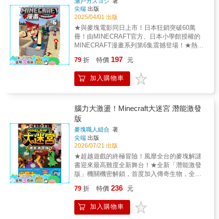
瀬戸カズヨシ
著
MINECRAFT迷還是新讀者，都能從中找到屬
白色友好生物「硫磺立方怪」，帶你站在科技
的謎題，讓玩家在擬真的遊戲情境中，邊玩邊
尖端
出版
於自己的樂趣與感動！
最前線直接體驗最新世界！ 趕快開箱這本攻略
學，為決戰做好充分準備 。【特色深入分析】
2025/04/01 出版
百寶箱，裡面除了詳盡的基礎教學，更收錄了
這本書不只是單純的猜謎，它將《Minecraft》
★與麥塊電影同日上市！日本狂銷突破60萬
免搭建伺服器、一鍵就能與朋友同樂的 Java 版
的遊戲機制與多種智力開發題型深度結合：◎
冊！由MINECRAFT官方、日本小學館授權的
最新好友聯網指令與疑難排解！從此不管是想
多元化題型設計： 包含邏輯推理（如觀察工作
MINECRAFT漫畫系列第6集震撼登場！ ★熱血
要用刷子考古發掘嗅探獸蛋，還是想要穿上最
台合成規則推斷材料 ）、空間觀察（如從拼圖
與感動交織！全新角色、爆笑情節與震撼戰
強的獄髓裝備橫渡熔岩海，只要帶上這本最新
197
碎片還原房間 ）、數學與暗號（如九宮格填數
79
折
特價
元
鬥，帶你進入更深的麥塊世界！ 本作是一
版大百科，你就能在大冒險與戰鬥中大顯身
與刪字暗號 ），以及考驗細心的連連看，連完
部結合MINECRAFT遊戲特色與日式熱血冒險
手，成為讓朋友們羨慕不已的頂尖麥塊之神！
後會出現殭屍或終界龍等怪物的身影 。◎生存
加入購物車
的絕佳漫畫。主角「尼克」與冷靜理智的前人
知識融入： 謎題內容緊扣遊戲核心，例如利用
類「格雷」、會說話的苦力怕「涅比」，繼續
「哺乳類動物」習性走出迷宮 、在沙漠中尋找
朝著「世界的盡頭」邁進。本集中，他們將遇
水井補充水分避開中暑 ，或是利用鐵魔像守護
見各式各樣的新角色：超有個性的雞騎士、豪
腦力大激盪！Minecraft大迷宮 潛能激發
村莊的策略布局 。◎攻略小知識補充： 每個單
爽的建築師、夢想破滅的冒險家……每一次相
版
元都附有「攻略小知識」，提供豐富的遊戲資
遇都將帶來意想不到的故事與感動！ 漫畫
訊，如粉紅色綿羊的稀有機率 、避開終界使者
麥塊職人組合
著
延續了遊戲的經典元素，忠實還原地形、角色
尖端
出版
視線的方法 等，讓這本書同時具備解謎樂趣與
與道具細節，同時加入大量趣味遊戲梗。讀者
2026/07/21 出版
實用的遊戲指南功能。◎沉浸式冒險體驗： 書
不僅能在劇情中感受冒險的熱血，還能學習到
中設計了血量與裝備耐久度的機制，讀者在解
★超越遊戲的終極冒險！風靡全台的麥塊解謎
實用的製作教學和遊戲技巧，即使從未玩過
謎過程中必須計算損耗，例如挖掘不同礦石會
書迎來最高難度全新舞台！★全新「潛能激發
MINECRAFT，也能樂在其中！ 【第6集亮
消耗不同點數的鎬子耐久度，極具策略性 。
版」機關機密解鎖，首度加入傳奇生物，全神
點】 全新角色登場：超有個性的雞騎士、
【家長推薦語】這本書是孩子將對
貫注才能通關！在前作中大受好評的解謎大冒
豪爽建築師等，每位角色都充滿魅力！ 熱
236
79
折
特價
元
《Minecraft》的熱愛轉化為基礎素養的優質橋
險，這次將迎來難度更高、機關更豐富的全新
血戰鬥升級：從毒素中的憤怒一擊到涅比加農
樑。透過紙本閱讀與解謎，我們將遊戲中的邏
舞台——《腦力大激盪！MINECRAFT大迷
砲的炸裂場面，戰鬥更加震撼！ 爆笑情節
加入購物車
輯思考、空間觀察與資源規劃，具象化為實體
宮：潛能激發版》！ 某天，史提夫和艾莉克斯
不間斷：賭上信念的全力賽跑、天空之塔的破
練習。這不僅能讓孩子在沒有螢幕的狀態下，
一如往常地在草原上玩耍，沒想到一陣白光閃