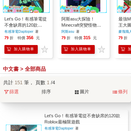
Let‘s Go！有感筆電從
阿斯asu大探險！
最強M
不會缺席的120款
Minecraft突變怪物圖
王大
Roblox最極限遊戲
鑑大百科
賽！
有感筆電Daptoper
著
阿斯asu
著
麥塊職
356
315
79
折
特價
元
79
折
特價
元
79
折
加入購物車
加入購物車
中文書 > 全部商品
共計
151
筆， 頁數
1
/4
篩選
排序
圖片
條列
Let‘s Go！有感筆電從不會缺席的120款
Roblox最極限遊戲
有感筆電Daptoper
著