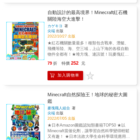
備，全都忠實還原遊戲內的細節，但故事卻充
知識增進：加深對日本歷史的理解，涵蓋繩紋
滿了豐富的劇情張力。主角「尼可」從一名懵
到平成的建築與文化特色。 ■空間思維與創造
懂的冒險者開始，在這個廣袤的方塊世界中探
自動設計的最高境界！Minecraft紅石機
力：培養空間思維和創造力，學習建築結構與
索未知，結交盟友、迎戰強敵、收集稀有資
關陸海空大進擊！
設計。 ■問題解決與邏輯思維：發展解決問題
源，更會面對源自黑暗次元的BOSS威脅！他
的能力，通過建造挑戰理解複雜的歷史概念。
カゲキヨ
著
不斷成長與突破，最終將勇敢邁向世界的盡
尖端
出版
頭。無論是Minecraft老手還是新手，都能在這
2022/10/27 出版
趟冒險中找到屬於自己的感動和挑戰！【麥塊
★紅石機關數量最多！種類包含戰車、潛艇、
玩家不容錯過的特色】官方授權：忠實再現
飛機等陸、海、空三域，上山下海的各樣自動
MINECRAFT的經典設定，媲美遊戲體驗！冒
物件全都有！★堆方塊、連訊號！玩麥塊紅石
險熱血：融入日式漫畫的情感起伏與角色成
還可以直覺式體驗程式邏輯！◎Minecfaft的紅
長，故事張力十足。超強劇情：探索、戰鬥、
252
79
折
特價
元
石玩法提供了直覺式體驗程式邏輯的環境麥塊
收集資源與養成，元素豐富，步步驚奇。精美
的紅石物件包含了「發訊」與「動作」裝置，
畫風：巧妙融合像素風與日式漫畫風格，視覺
加入購物車
玩家可以用這些物件做出如同現實世界中的電
效果絕佳。合家共賞：適合親子共讀，也讓
路訊號邏輯閘，進而做出各種自動機關。在銜
Minecraft迷找到冒險靈感。原汁原味的麥塊大
接紅石機關的過程中，玩家在專注於訊號走向
冒險就此正式展開！
的同時，無形中也能學習程式運算的基礎邏
Minecraft自然探險王！地球的秘密大圖
輯。因為紅石與程式兩者概念是如此相近：■熟
鑑
悉紅石方塊的功能 ≒ 熟悉程式指令與函數的功
麥塊職人組合
著
能■正確的迅號傳遞 ≒ 程式行的邏輯銜接■紅石
尖端
出版
機關代替玩家執行事務 ≒ 程式運算簡化人類工
2022/07/05 出版
作當玩家成功做出一個紅石自動機關，等於又
★日本Amazon圖鑑認知類書籍TOP50 ★以
向程式設計領域靠近了一步；喜歡做紅石機關
Minecraft當催化劑，讓學習自然科學變得輕鬆
的玩家，不會討厭程式設計。◎用紅石機關在
又有趣！ ★日本法政大學生命科學環境應用化
遊戲內具現出陸海空三域各式尖端科技的實體