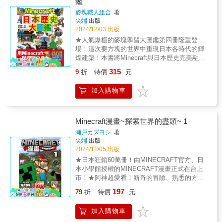
鑑
孩子沉浸於豐富的虛擬場景中，提升創造性思
素，忠實還原地形、角色與道具細節，同時加
考。◎增進親子互動：找圖小遊戲與迷宮挑戰
麥塊職人組合
著
入大量趣味遊戲梗。讀者不僅能在劇情中感受
尖端
出版
是全家人共享的最佳活動，促進親子交流與合
冒險的熱血，還能學習到實用的製作教學和遊
2024/12/03 出版
作。◎建立成就感與自信心：解開高難度迷宮
戲技巧，即使從未玩過MINECRAFT，也能樂
後，孩子能從挑戰中獲得滿滿的自信與成就
★人氣爆棚的麥塊學習大圖鑑第四冊隆重登
在其中！【第3集亮點】震撼新伙伴：誰會成為
感。
場！這次要方塊的世界中重現日本各時代的輝
尼克他們的得力助手？答案讓人無比期待！遊
煌建築！本書將Minecraft與日本歷史完美融
戲梗升級：爆笑情節中充滿MINECRAFT迷熟
合，讓讀者在建造中重溫歷史！透過一系列的
悉的趣味與驚喜。知識滿載：包含實用的遊戲
315
9
折
特價
元
建築指南和豐富的歷史介紹，您可以從遠古的
內技巧與製作教學，閱讀同時充實技能！全新
繩紋時代到現代的東京鐵塔，一步步見證日本
篇章：劇情熱血升級，挑戰更具張力，冒險元
加入購物車
文化的發展與變遷。每個時代都有代表性的建
素層層疊加！第3集為你帶來一場既熟悉又全新
築，從豎穴式住宅、五重塔、到二戰時期的零
的麥塊冒險，無論是MINECRAFT迷還是新讀
戰，透過立體的Minecraft建造圖示，輕鬆學會
者，都能從中找到屬於自己的樂趣與感動！
如何打造這些獨特建築。每座建築不僅是工藝
Minecraft漫畫~探索世界的盡頭~ 1
的挑戰，更是日本歷史的縮影，讓您在遊戲的
瀬戸カズヨシ
著
世界中學習文化知識、理解時代背景。透過這
尖端
出版
本書，您將在Minecraft中建構出完整的日本歷
2024/11/05 出版
史版圖！不僅能增進歷史知識，還能培養創意
★日本狂銷60萬冊！由MINECRAFT官方、日
與空間思維，一邊遊戲、一邊學習，成為日本
本小學館授權的MINECRAFT漫畫正式在台上
文化通！◎本書重點 ■遊戲與歷史融合：在
市！★阿神超愛看！新奇的冒險、熟悉的方塊
Minecraft中建造歷史建築，同時學習日本各代
世界，一場浩瀚壯碩的史詩級麥塊故事絕對不
197
歷史。 ■豐富的建築指南：介紹多個時代的建
79
折
特價
元
容錯過！本作是一部將MINECRAFT遊戲的自
築，從簡單的農家到壯麗的古城。 ■遊戲化歷
由精神與日式熱血冒險完美結合的精彩漫畫。
史學習：透過遊戲化學習方式，幫助讀者理解
加入購物車
無論是地形場景、人物角色還是各式道具裝
歷史文化背景和建築設計。◎學習項目 ■歷史