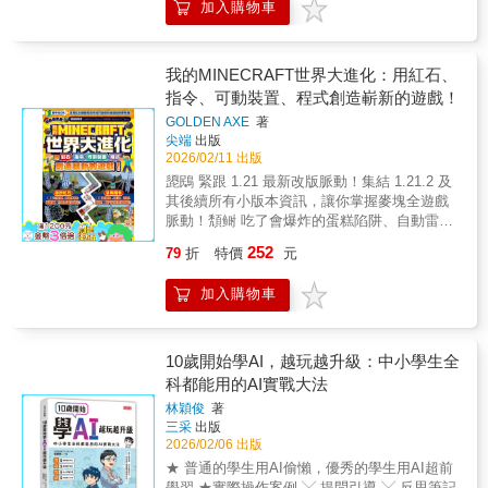
錄參訪次數已突破 260 億次的 [91] 地獄之塔，
加入購物車
兒童文學作家 Tey｜「小學生都看什麼書」版
看看這款讓全世界玩家又愛又恨的「地獄級」
主 ▍ 關於本書 什麼是人工智慧？使用 AI 的正
障礙賽，如何在今年依然穩坐排行榜寶座。體
確方式是什麼？ 「人工智慧和元宇宙等尖端技
驗最新竄紅的創意玩法：從模擬真實職場的
術的起點是人性。」 這是一部結合豐富知識、
我的MINECRAFT世界大進化：用紅石、
[13] WASHIEZ（洗車服務） 到節奏飛快的
生動插圖的AI科學的圖文故事， 帶你輕鬆認識
指令、可動裝置、程式創造嶄新的遊戲！
[35] ARSENAL（兵工廠），本書呈現了目前最
人工智慧的原理與應用， 一起探索、思考，開
受全球創作者與玩家青睞的多元風格。收藏最
GOLDEN AXE
著
啟屬於未來的全新世界！ 什麼是人工智慧？我
完整的遊戲履歷：每款遊戲皆詳列創作者與創
尖端
出版
們該如何正確使用人工智慧？ 在這場由小男孩
作背景，讓你在遊玩的同時，也能了解這些吸
2026/02/11 出版
「宇宙」與伙伴們展開的科學大冒險中，你將
引全世界目光的傑作是如何誕生的。這是一本
頾鴖 緊跟 1.21 最新改版脈動！集結 1.21.2 及
找到所有答案！ 在銀河小學的「金老師科學
寫給所有走在潮流尖端玩家的「遊戲大百
其後續所有小版本資訊，讓你掌握麥塊全遊戲
社」， 某一天，人工智慧機器人「機器玩偶」
科」。 無論你是剛加入的小新手，還是尋找新
脈動！頽鲥 吃了會爆炸的蛋糕陷阱、自動雷電
突然來訪，它希望能和大家成為好朋友。 然
目標的老玩家，只要這本書在手，你就能與世
防禦、把怪物變成豬的魔法——各種最新機
而，小男主角宇宙卻第一時間拒絕了它。 金老
252
79
折
特價
元
界各地的朋友大聲分享：「這 100 款全世界玩
關，現在就能成真！頽麀 玩遊戲也能學程式思
師看到後提醒孩子們：「如果你們只是一味對
家都在玩的年度遊戲，我全部都掌握了！」
維？最強進化指南，讓你的創造力從此不再受
立與爭吵， 未來可能真的會誕生攻擊人類的人
加入購物車
限！讓你的遊戲體驗迎來「世界大進化」！在
工智慧！」 就在此時，銀河市工智慧研究所的
Minecraft的世界裡，你還在手動採收農作物、
壞蛋邪惡所長，也正偷偷策劃著危險的陰
或是辛苦地蓋平凡的房子嗎？本書正式帶領玩
謀…… 為了阻止壞所長、改變充滿惡意AI的未
家跳脫傳統框架。本書的核心精神就是「世界
10歲開始學AI，越玩越升級：中小學生全
來， 科學社團的三位小朋友將和金老師一起踏
大進化」，我們不只要蓋得漂亮，更要讓整個
科都能用的AI實戰大法
上刺激又驚心動魄的科學冒險！ 你知道人工智
世界「動」起來！透過紅石迴路與指令方塊的
慧的原理是什麼嗎？ 你知道生活中有哪些看不
林穎俊
著
深度結合，你的地圖將進化成全自動化、具備
見卻一直陪伴你的AI嗎？ 你知道人類與人工智
三采
出版
魔幻力量的進階領域。這不只是一本教學書，
慧，其實能成為互相合作的好夥伴嗎？ 也許孩
2026/02/06 出版
更是一把開啟「進化」大門的鑰匙，讓你的麥
子不知道答案，其實很多大人也說不清楚！ 這
★ 普通的學生用AI偷懶，優秀的學生用AI超前
塊世界從此與眾不同！兩大核心章節，滿足各
本書由韓國知名認知科學家金相均教授親自帶
學習 ★實際操作案例 ╳ 提問引導 ╳ 反思筆記