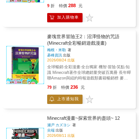
學科教授、東京大學兼課講師、《RiKa Tan》
物件本書介紹的物件，包含「可以開砲的戰
288
9
折
特價
元
(理科探險)總編輯 左卷建男監修 你可知道在
車」、「自動前進的潛水艇」、「TNT轟炸
Minecraft世界的虛擬草原上，看起來再平常也
機」、「視網膜認證門」等22項神奇的自動機
加入購物車
不過的花花草草，比對真實大自然，竟然可以
關，每一項的設計都能重新更新你的「紅石視
找出多達16項相異的品種！ 你可知道在
界」，保證讓喜歡做紅石機關的玩家大呼過
Minecraft水中看到那些悠游的小魚和水中生
癮！◎新手也做得出來比起建築，麥塊的紅石
物，竟然有13種不同的真實生物在其中！ 【以
麥塊世界冒險王2：沼澤怪物的咒語
算是比較複雜的玩法，使一些玩家因此怯步。
Minecraft當催化劑，讓學習自然科學變得輕鬆
(Minecraft全彩暢銷遊戲漫畫)
本書特別獨立一章，使用最簡單的案例先行介
又有趣！】 不管是看Youtube影片或是玩遊
紹紅石機關的基礎常識，可讓新手玩家先打好
梅根・米勒
著
戲，小朋友對Minecraft虛擬世界裡的物件都非
紅石基礎，再配合後面的步驟教學閱讀臨摹。
碁峰資訊
出版
常熟悉。其實這些物件包含生物、礦物，工
讓即使是麥塊的新手玩家不但能做出機關，更
2026/08/24 出版
具，生態等等，有很多都是參考地球上實際的
能了解其中訊號傳遞的原理。
全球暢銷‧全彩漫畫‧全台獨家 機智‧冒險‧笑點‧知
自然生態做出來的。 本書的目的，就是以這些
識 Minecraft著作全球總銷量突破百萬冊 長年蟬
小朋友所熟悉的麥塊物件做為導引，去介紹他
聯Amazon與紐約時報遊戲類書籍暢銷榜 麥塊
們在地球上實際的模樣以及相關的自然科學常
暢銷作家 梅根・米勒 超人氣正宗全彩遊戲漫畫
識。藉由小朋友對麥塊的熱愛，拉近他們與大
236
79
折
特價
元
深受Minecraft玩家與讀者喜愛， 精彩的冒險內
自然的距離，讓小朋友感覺到「原來大自然是
容，情節緊湊又有趣。 ---------------------------- 當
這麼的有趣！」 【重點知識】 #地球地貌 #天
上市通知我
遊戲世界出現異常，一切都混亂了！ 這可不是
氣變化 #極端氣候 #火山熔岩 #大氣層 #地質岩
拿在手上玩的史萊姆……要留意它們！ 它們會
石 #礦石 #各類花草 #植物生長 #各類木材 #陸
隨意突變、喜歡吞噬， 而且具有感染性！ -------
地生物 #海洋生物 #便利道具 【學習主旨】 1.
--------------------- Z-D71508號區的一片沼澤中傳
Minecraft漫畫~探索世界的盡頭~ 12
認識地球大自然的奧秘 2.培養環保意識愛護大
出重大異常的消息， 故障小隊動身前往調查。
自然 【書籍資訊】 ◎適合國小低年級以上 ◎
瀬戸 カズヨシ
著
一切看起來都很正常，直到夜晚降臨， 一股冒
尖端
出版
教育議題分類：環境 ◎學習領域分類：自然科
泡的綠色黏液開始從沼澤中滲出， 感染一切它
2026/08/11 出版
學