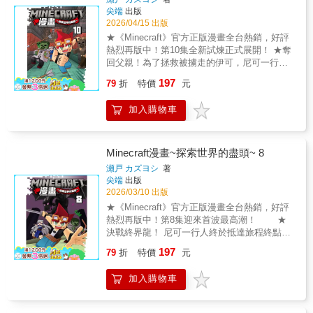
遊戲、怎樣才能將作品上傳到平台、等深入淺
生存模式嗎？那你就太落伍啦！趕快入手本
求新舊夥伴的協助 。然而，崩壞王阿比斯的毀
尖端
出版
出的步驟圖解教學，可以讓讀者在做遊戲的過
書，把那些可愛的馬兒變成終極Boss伏守者，
滅計畫已進入最後階段，神祕的「究極」威脅
2026/04/15 出版
程中，因為得不斷地測試成果而玩遊戲，因為
或是做一把一拿起來就會招來殭屍軍團的詛咒
即將誕生，世界重置的鐘聲已經敲響…… ！
★《Minecraft》官方正版漫畫全台熱銷，好評
會使用變數與函數而學習程式，進而達到「邊
之劍吧！不過……在對朋友發動這些不講武德
【第 11 集亮點】• 守護村莊的機巧合成：面對
熱烈再版中！第10集全新試煉正式展開！ ★奪
做邊玩邊學」相互加成的功效！ 【書籍資訊】
的強制飛天機關之前，記得先確認對方的友情
飢腸轆轆、擁有「暴食」模組的小豬，尼可大
回父親！為了拯救被擄走的伊可，尼可一行人
◎適合國小中、高年級以上，會電腦基礎操作
堅固度，不然陷阱蓋完，你可能就要在現實生
展身手製作「無限農作礦車」，化解村莊的滅
將正面迎戰持有「王之模組」的眾王！ 承襲日
（滑鼠、打字）的讀者 ◎教育議題分類：資訊
活中面臨朋友跟你翻臉的危機囉！
197
絕危機 ！• 深海遺跡的悲傷誓約：穿上附有
79
折
特價
元
式熱血冒險風格，本系列結合《Minecraft》遊
◎學習領域分類：科技
「深海漫遊」的裝備潛入汪洋，挑戰能操控海
戲元素與動人劇情，深受玩家與讀者喜愛 。在
豚與魚群的海之王，尋回失落的友情與三叉戟
加入購物車
第10集中，好不容易與父親伊可重逢的尼可，
！• 屬性變幻的強敵現身：旋風使者進化為「元
卻眼睜睜看著父親被「崩壞之王」阿比斯擄走
素大師」，能在戰鬥中瞬間切換冰、石、水、
。為了救回老爸並阻止阿比斯毀滅世界的陰
木等屬性，迫使尼可與夥伴發動齊力一擊 ！•
謀，尼可、格雷、普拉蒂娜與涅比再次集結，
Minecraft漫畫~探索世界的盡頭~ 8
雞騎士哈利的熱血歸隊：與超讚夥伴哈利再度
跟隨「王之羅盤」的指引踏上征途 。然而，擋
瀬戸 カズヨシ
著
重逢，見證「高速之星」模組的真正實力，展
在他們面前的是實力深不可測的「王」之持有
尖端
出版
開一場前所未有的超高速騎乘合體戰 ！• 毀滅
者，其神祕莫測的力量讓尼可一行人陷入前所
2026/03/10 出版
之王的終極手段：阿比斯手中的三個模組凋零
未有的苦戰 。在前往救父的漫長路途中，除了
★《Minecraft》官方正版漫畫全台熱銷，好評
骷髏頭顱究竟有何用途？令世界陷入絕望的重
要應對接連現身的強敵，尼可也開始反思自己
熱烈再版中！第8集迎來首波最高潮！ ★
置計畫即將揭曉 ！
是否擁有足以守護夥伴的力量 。面對實力差
決戰終界龍！ 尼可一行人終於抵達旅程終點，
距，他們踏入了充滿陷阱的試煉密室，這場無
與傳說黑龍展開生死決鬥！ 承襲日式熱血
197
限的戰鬥，將成為尼可蛻變的關鍵點！ 【第10
79
折
特價
元
冒險風格，本系列結合《Minecraft》遊戲元素
集亮點】• 眾王接連現身： 沼澤的支配者與行
與動人劇情，自上市以來深受玩家與讀者喜
蹤詭秘的掠奪之王相繼登場，王之模組的危險
加入購物車
愛。第8集中，尼可與夥伴們終於跨越重重阻
能力即將在讀者面前揭曉！ • 友情與承諾： 記
礙，踏入神祕的「終界」。在那片荒蕪的島嶼
錄會說話的雪人博伊斯與好友帕德之間動人的
上，等待著他們的正是遊戲中最強的象徵——