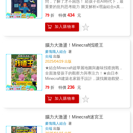
問，了解了才不困惑！ 給孩子在AI時代下，最
從容容，游刃有餘！不要再像無頭蒼蠅一樣在
賽規則，為爭奪「怪物王」的至高榮譽展開一
重要的批判思考能力 圖文解析x理論結合x真實
麥塊世界裡亂撞了！掌握了這 1200 個以上的年
連串的超激戰！準備好見證你從未想像過的怪
案例，理解so easy！ 【關於 AI，你可能有很
度密技，不管是要單挑凋零怪、還是要打造全
434
物對決了嗎？這本書的精髓，就是看這些怪物
79
折
特價
元
多好奇】 • AI 會變得比人類更聰明嗎？ • AI 真
世界最壯觀的紅石空中火車，你都能展現大師
選手們，如何為了獲勝，貫徹信念、使出獨門
的無所不能？它說的都是對的嗎？ • 為什麼不
風範，在任何危機時刻都能「從從容容，游刃
絕招！ 無論是殭屍運用戰術與武器、苦力怕精
加入購物車
能用 ChatGPT 來寫作業？ • AI 改變了我們的
有餘」！這不只是一本書，它是你在麥塊世界
心策劃自爆時機、甚至有些怪物還能召喚同伴
生活和工作方式，那我們還要學習、工作和賺
生存的最強外掛，讓你玩遊戲不再手忙腳亂，
一同作戰，他們在規則（如：離開場地即落
錢嗎？ • 這個世界會被機器人接管嗎？ 【一次
而是真正的「從從容容，游刃有餘」！頽‍頽
敗）的限制內，將天賦、能力與戰意發揮到極
解答 AI 的過去、現在和可能的未來】 • AI 如
鱩‍頽鱧‍頽鱦 給家長的安心推薦（為什麼這本書
腦力大激盪！Minecraft找喳王
致，只為了那唯一的晉級資格！從第1輪的激烈
何從電腦跨入人工智慧？ • 除了掃地機器人、
值得買？）家長您好，如果您的小朋友熱愛
麥塊職人組合
著
單挑（例如：惡魂 vs 烈焰使者），到爭奪榮譽
聊天機器人、自動駕駛車……，我們的生活和
Minecraft，這本書將是從「單純玩遊戲」轉向
尖端
出版
的季軍賽，直到最終的王者決戰，每一場戰鬥
社會裡已經運用了哪些 AI？ 【AI 雖然萬能，
「邏輯思考與解決問題」的最佳助教：提升邏
2025/04/29 出版
都充滿變數，緊張到讓你手心冒汗！所有晉級
卻也伴隨著各種風險】 • 社群媒體的同溫層效
輯力：第四章的紅石機關教學，實際上就是基
★結合Minecraft超華麗地圖與趣味找喳挑戰，
的勝者在下一戰前都會恢復滿血，讓他們以最
應是什麼意思？ • 如何打造沒有偏見的預測系
礎的邏輯閘與自動化設計，能啟發孩子的工程
全面激發孩子的觀察力與專注力！ ★由日本
佳狀態展開新一輪戰鬥！這本《最強
統？ • 教室裡可以利用的 AI 工具有哪些？ • 真
思維。訓練解決問題：書中針對遊戲中的各種
Minecraft建築名家親手設計，讓找圖遊戲變身
MINECRAFT怪物王大圖鑑》將會用最生動的
人老師會被 AI 淘汰嗎？ • AI 強大的數據和運
困境提供多樣化的解決方案，鼓勵孩子自主尋
一場視覺與腦力的冒險旅程！ 這是一本專為國
文字和最精美的圖片，為你揭露每一場戰鬥的
236
算能力，未來也許可以解決地球的環境危機，
找答案。減少挫折感：詳盡的步驟能讓孩子在
79
折
特價
元
小學童打造的Minecraft找喳遊戲書，透過充滿
精彩細節與勝負玄機！加入這場熱血沸騰的對
但是我們同時要面對 AI 需求的大量能源問題。
遊戲中獲得成就感，將遊戲時間轉化為學習如
細節與巧思的場景設計，讓孩子在尋找圖像的
決，感受怪物們永不放棄的戰鬥決心，見證最
不管你是10歲、20歲……，都應該來認識 AI 這
何達成目標。內容健康：針對最新版本編寫，
加入購物車
過程中不知不覺提升專注力與觀察力！ 本書所
強王者的誕生吧！
個新朋友。 〈10歲開始學〉是孩子的第一套跨
內容純淨，專注於技巧與創造力的發揮。
有找喳地圖皆由日本超人氣Minecraft建築達人
領域素養小百科。 訓練孩子獨立思考的能力，
HajiKura☆Mocchi 親自操刀，精緻又充滿驚喜
建立批判性思維， 具備經濟ヽ哲學ヽ心理ヽ法
的畫面，讓孩子彷彿走進真正的Minecraft世界
腦力大激盪！Minecraft迷宮王
律ヽ政治ヽ科學等現代公民基本素養。 【AI專
中展開冒險。任務包含找不同、找錯誤、找目
麥塊職人組合
著
家推薦】 這是一本適合孩子自學或親子共
標等多元挑戰，搭配遊戲技巧小攻略，讓喜愛
尖端
出版
讀的第一本AI書。從什麼是 AI、AI 有什麼用
Minecraft的孩子邊玩邊學，腦力大升級！ 書中