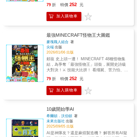
神級操作一次學會：掉進虛空怎麼活？怎麼讓
紹！ 神裝與道具的百寶箱： 書中詳細列出各種
252
79
折
特價
元
策略性更具挑戰。 • 高難度的終局「推理決
終界龍復活？甚至連「複製鑽石」這種傳說級
材質的劍、鎬、斧頭，連「耐久度」和「攻擊
戰」與雙書連動 本作在故事尾聲加入了前作所
技巧都大公開！超酷黑科技大集合：教你蓋出
力」數據都幫你整理成表；更別說還有各種顏
加入購物車
沒有的「推理要素」！玩家必須根據史提夫的
自動烤雞機、隱藏密碼門，連「把怪物變豬」
色的「組合包」、「挽具」以及多達 8 種音色
「證言」進行邏輯刪去法，在眾多幻影中揪出
的神奇指令都能輕鬆上手！頼龮 翻開這本書，
的「山羊角」，保證讓你看到眼花撩亂！藥水
真實的「幻術師」。此外，本書首度規劃了
你就是麥塊世界的王者！嘿！各位創世神冒險
與合成全清單：從基礎的「夜視藥水」到複雜
「系列連動問題」，可與同步上市的《腦力大
者們！還在煩惱遇到苦力怕只能落荒而逃，或
最強MINECRAFT怪物王大圖鑑
的「滯留型傷害藥水」，書裡列出了幾十種藥
激盪！Minecraft大找碴 潛能激發版》互相對照
是蓋房子蓋到一半水流得亂七八糟嗎？這本
水配方，讓你變成最強的釀造大師；甚至連最
麥塊職人組合
著
解謎，帶給讀者成雙的遊玩樂趣！
《讓你從從容容，游刃有餘！Minecraft
尖端
出版
神祕的「試煉鑰匙」和「不祥試煉鑰匙」該去
1200+α個密技寶典》就是為你量身打造的祕
2026/01/06 出版
哪裡找，書裡都具體舉例告訴你！ 新舊版本一
笈！它不只教你最基礎的合成，更收集了全世
次滿足： 我們不只介紹現在大家都在玩的內
頼鿆 史上頭一遭！ MINECRAFT 48種怪物集
界高端玩家都在用的「隱藏神技」。讀完這
容，連平常很難遇到的「骷髏馬」、甚至要在
結，為爭奪「最強怪物王」頭銜，展開史詩級
本，保證連老玩家看到你的操作都會驚訝到掉
「蒼白之園」移開視線才會動的「闇樹生物」
大對決！⚔️ 技能大比拼！ 看殭屍、苦力怕、終
下巴，大喊：「原來還能這樣玩！」頽鴥 具體
也都包含在內。 這不僅僅是一本指南，更是讓
界龍、凋零怪等超人氣怪物，使出獨門絕招，
252
有多厲害？隨便翻一頁都讓你尖叫！不信嗎？
79
折
特價
元
你全面了解方塊世界運作的唯一密碼。想要一
為了勝利全力以赴！頽鲡 策略與智慧！ 詳細圖
來看看書裡教的這些具體案例：生活密技：每
次解密所有神祕物品的用途，並擁有這份超越
解每一場戰鬥的精彩過程與勝負關鍵，讓你身
次挖礦都要跑好遠？書中教你打造「自動礦石
加入購物車
所有人的最強資料庫嗎？快拿起這本專為冒險
歷其境，學習怪物的戰鬥智慧！頽鶼️ 圖文並
傳送系統」，礦石挖完直接送回地面！還教你
家設計的怪物＆物品圖鑑，開始你的麥塊冒險
茂，視覺震撼！ 每一頁都是精彩刺激的戰鬥場
如何利用雪人「無限獲取雪球」，讓你的彈藥
吧！
面，保證讓你熱血沸騰、大呼過癮！頼鼟 獨家
箱永遠塞滿滿！建築黑科技：想蓋秘密基地？
內容！ MINECRAFT書籍中首次以淘汰賽形式
10歲開始學AI
你可以學會利用「書本位置」啟動的隱藏門，
呈現怪物對戰，充滿變數與樂趣！頽鱑 最強
希爾頓．沃伯頓
著
或是利用粉雪製作只有你知道的隱藏通道，讓
MINECRAFT怪物王大圖鑑：超激鬥開幕！這
未來出版社
出版
你的寶藏絕對不會被朋友發現。 甚至連「即使
不是一場普通的打怪！這是一場決定誰是王者
2025/09/05 出版
在陸地上也能獲得海靈祝福」這種違背常理的
的榮耀之戰！MINECRAFT世界最強的48位怪
AI是神隊友？還是麻煩製造機？ 解答所有AI疑
神奇技巧，這本書都幫你準備好了！⚔️ 讓你從
物戰士已經集結完畢，他們將遵循嚴苛的淘汰