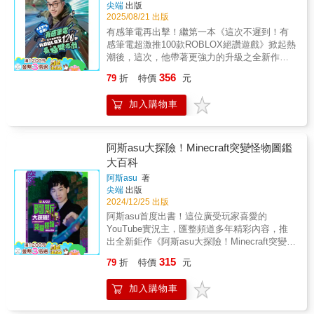
尖端
出版
2025/08/21 出版
有感筆電再出擊！繼第一本《這次不遲到！有
感筆電超激推100款ROBLOX絕讚遊戲》掀起熱
潮後，這次，他帶著更強力的升級之全新作品
回來啦！！ 全新推出的《Let&lsquo;s Go！有
356
79
折
特價
元
感筆電從不會缺席的120款Roblox最極限遊戲》
裡面的遊戲幾乎全都是上一本書沒有介紹的！
加入購物車
不只將書中內容蒐錄的遊戲數量從100款加碼到
120款，就連內容頁數也同步擴增到240頁，新
書內容更加豐富、分類更完整，全面進化成
Roblox玩家必備的究極寶典！ 身為Roblox中文
阿斯asu大探險！Minecraft突變怪物圖鑑
圈的第一位百萬訂閱級YouTuber，有感筆電憑
大百科
藉多年實況經驗與獨到的遊戲品味，這次再度
阿斯asu
著
親自出馬，費時超多的時間與心血，精選出120
尖端
出版
款風格各異的Roblox遊戲，並依照不同主題，
2024/12/25 出版
將遊戲區分為：最熱門、最極限、最好笑、最
阿斯asu首度出書！這位廣受玩家喜愛的
驚悚、最神、最雷、最chill、最sus、最U質、
YouTube實況主，匯整頻道多年精彩內容，推
最感人勵志等十大類，每一款都收錄筆電的真
出全新鉅作《阿斯asu大探險！Minecraft突變怪
實心得、爆笑片段，以及驚呼不已的關卡經歷
物圖鑑大百科》。本書分為六大章節，收錄了
與腦洞大開的神級操作。從新手到老手、從熱
315
79
折
特價
元
超過120種Minecraft遊戲中的傳奇怪物，涵蓋
血到療癒、從被嚇到跳起來到笑到打結，都能
「自然突變」、「混種突變」、「極限突
在這本《Let&lsquo;s Go！有感筆電從不會缺
加入購物車
變」、「魔法突變」、「神話突變」及「深淵
席的Roblox120款最極限遊戲》中一次獲得滿
突變」的驚人生物，由阿斯分享他的實戰心得
足！ 驚喜再一發！本書好評再追加全新企劃：