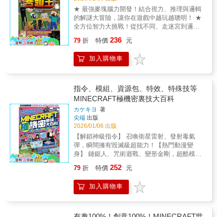
卻缺乏有效練習方式◎ 用AI找答案卻越用越依
麻的畫面中把他們通通揪出來。 不管是「尋找
★ 最強麥塊腦力開發！結合視力、推理與邏輯
賴 學會問對問題，AI就會變成最強的學習夥伴
狼寶寶一家人」還是「在遺跡裡找出神祕陶
的解謎大冒險，讓你在遊戲中越玩越聰明！ ★
──本書從基礎提問技巧、資訊查證、思考訓練
罐」，每一關都在考驗你的眼力極限！頽鴍 你
全方位智力大挑戰！從找不同、走迷宮到邏輯
出發，一路帶孩子進入跨科整合與創意思考，
的眼力能撐到第幾關？難度等級分級：題目的
拼圖，多樣化題型鍛鍊思維，成就感與樂趣一
實際示範如何在國、英、數、自、社各科中，
236
點亮圖示越多，代表挑戰難度越高，讓你可以
79
折
特價
元
次滿足！頼龮 麥塊智多星集合！解開傳說寶藏
以及在生活應用上提出具體的AI協作方案。無
從新手一路進化到觀察王！百變目標挑戰：隱
的祕密這是一本專為 Minecraft 冒險者 打造的
論是想打造專屬英文對話教練，還是請出最會
藏的角色和怪物會以不同的姿勢或角度出現，
加入購物車
究極解謎之書！我們把最熱血的麥塊冒險變成
拆解題目的數學老師，AI都可以做到！ 【本書
睜大眼睛別被騙了！神級攻略知識：地圖裡還
了充滿智慧考驗的試煉場。玩家的目標是解開
特色】◎ 六大提詞戰術：掌握AI時代最重要的
藏著「麥塊實用小知識」，讓你掌握風彈用
世界各處的謎團，並獲得傳說中的寶物！在你
溝通術，教孩子如何指定角色、設定聽眾與限
法、了解生物祕密，眼力變強，遊戲實力也跟
的冒險旅程中，有時會遇到能跟你對話並提供
制規格等。◎ 五大高效學習法：結合蘇格拉底
指令、模組、資源包、特效、特殊技等
著一起升級！終極決戰場景：挑戰打倒凶猛的
線索的角色，記得要仔細閱讀提示再開始挑戰
法、費曼學習法與提取學習法等，透過深度對
MINECRAFT極機密裏技大百科
終界龍，或是召喚凋零怪，感受最刺激的對決
喔！這不是普通的問答書，書中包含了各種腦
話，學習效率翻倍提升。◎ 打造全科AI家教：
畫面！頼鿆 這本書能讓你變得更強！飆升專注
カケキヨ
著
力開發題型，讓你一邊在地圖中探索，一邊讓
針對五大領域及生活應用，讓AI落地成為學習
尖端
出版
力與觀察力：在地圖中找出各種藏起來的角
大腦極速轉動！頾鷠 你的大腦能破關到最後
家教或教練。◎ 親子共學首選：特別為家長撰
2026/01/06 出版
色，訓練你一眼抓出細節的超能力。強化細節
嗎？全方位智力測驗：包含找不同挑戰、方塊
寫「家庭AI守則」與「共學指南」，幫助家長
分析與耐心：面對滿坑滿谷的怪物，學習冷靜
【解鎖神級指令】 召喚衛星雷射、發射毒氣
數量計算、地圖規律推斷與空間圖案拼圖。多
解除數位焦慮。 【書籍資訊】關鍵字：人工智
分析並保持耐心，這就是大神的必備特質。解
彈，瞬間擁有毀滅級超能力！【熱門動漫變
變的解謎挑戰：不僅要從影子找出本尊，還要
慧、AI、數位學習、生成式AI、跨領域學習教
鎖成就感與自信心：成功在複雜畫面中找出所
身】 鏈鋸人、咒術迴戰、變形金剛，超酷模組
挑戰在複雜的礦坑中找出正確的路徑。角色互
育議題：數位素養、科技教育、資訊教育學習
有隱藏目標，那種破關的快感真的無可取代。
讓你化身主角！【探索傳說地圖】 走進霍格華
動線索：透過閱讀 NPC 的對話分析隱藏資訊，
領域：科技適讀年齡：無注音，適合9～12歲閱
252
79
折
特價
元
最強親子互動挑戰：找找看遊戲是全家人一起
茲、勇闖 APEX 戰場，神級世界一鍵開啟！#
找出破解關卡的關鍵鑰匙。實戰邏輯訓練：從
讀
PK 眼力、增進感情的最佳活動，大人小孩都好
這不只是一本書，是讓你變身「麥塊大神」的
森林、村莊到地底遺跡，每一頁都是考驗你邏
加入購物車
玩！激發無限探索欲：從沼澤對決到終界龍大
終極寶典！你想過在《Minecraft》裡也能像電
輯與推理能力的生存試煉。頼鿆 這本書能讓你
戰，豐富場景帶你走遍麥塊世界，啟發你的想
影主角一樣帥嗎？這本《極機密裏技大百科》
變得更強！全面提升邏輯思維：透過圖形重組
像力。
就是要帶你打破遊戲限制，玩出讓朋友驚掉下
與規律推斷，訓練大腦快速進行邏輯分析。鍛
巴的神操作！無論你是用手機、平板還是電腦
有趣100%！創意100%！MINECRAFT世