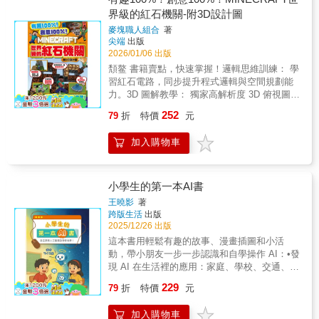
鍊視力與觀察力：在複雜的場景中找出微小差
玩，這本書都準備了最狂、最炸裂的秘密玩
界級的紅石機關-附3D設計圖
異，強化捕捉細節的超能力。提升問題解決能
法。我們不教無聊的蓋房子，我們要教你如何
力：透過解讀線索與提示來克服謎題關卡，學
麥塊職人組合
著
從「平凡小玩家」直接進化成「全能造物
習如何處理任務。強化空間幾何感：利用麥塊
尖端
出版
主」，讓你的遊戲世界從此變得與眾不同！＃
特有的方塊元素考驗空間感，對學習幾何非常
2026/01/06 出版
把不可能變成可能想像一下，當別人還在拿鐵
有幫助。增進閱讀與分析力：仔細閱讀角色對
頽鳌 書籍賣點，快速掌握！邏輯思維訓練： 學
劍打怪時，你已經學會用「指令方塊」召喚出
話與解謎指引，從線索中分析出正確解答。
習紅石電路，同步提升程式邏輯與空間規劃能
超強的「衛星雷射」橫掃地表，或是投擲「恐
力。3D 圖解教學： 獨家高解析度 3D 俯視圖，
怖毒氣彈」讓怪物全數消失！不只如此，書裡
保證方塊位置與方向零失誤。實用機關收錄：
還會教你如何下載神人打造的地圖，讓你瞬間
252
79
折
特價
元
從自動收割機到高科技隱藏門，一次學會世界
移動到「霍格華茲」魔法學校，或是在麥塊裡
級機關。【給家長的推薦：從遊戲到高階思維
玩一場超刺激的「APEX 英雄」大逃殺。甚至
加入購物車
的橋樑】這本書不只是一本遊戲指南，更是培
還有「神種子碼」讓你一出生就住在奇怪的地
養孩子高階思維能力的絕佳教材！
形上，這些只有高手才知道的「極機密技
MINECRAFT 紅石機關是訓練孩子「程式邏
巧」，通通都在這裡！＃想成為朋友圈的最強
輯」和「空間概念」的最佳工具。當孩子透過
小學生的第一本AI書
高手？極機密裏技全部解鎖公開！別再玩普通
本書的指導嘗試建造複雜機關時，他們必須：
的麥塊了！這本大百科將徹底公開所有你想得
王曉影
著
強化邏輯思考： 學習精確規劃紅石訊號的輸
跨版生活
出版
到、想不到的高手極機密技巧。從帥氣的動漫
入、輸出與延遲，理解中繼器和比較器的條件
2025/12/26 出版
模組到神級的地圖下載，全部一次教會你，讓
判斷功能，這與程式設計的 IF/THEN 邏輯思維
你每一次登入遊戲都像在玩新遊戲。只要這本
這本書用輕鬆有趣的故事、漫畫插圖和小活
完全相通。鍛鍊空間推理： 必須根據 3D 設計
在手，保證讓你成為朋友圈裡最受崇拜的「麥
動，帶小朋友一步一步認識和自學操作 AI：•發
圖，在遊戲中準確搭建多層次的電路結構，有
塊知識王」，大家都會圍著你問：「你的麥塊
現 AI 在生活裡的應用：家庭、學校、交通、醫
效培養孩子觀察、分析與重組的立體空間感。
世界怎麼這麼酷？！」
療……•認識 AI 的「超能力」和「小缺點」•怎
229
提升專注與毅力： 紅石機關對精準度要求極
79
折
特價
元
麼令 AI 成為好拍檔，而不是完全依賴•學習提
高，孩子必須透過不斷的嘗試、除錯
問小技巧，讓 AI 給出更好的答案•用 AI 學習新
（Debug）和修正，才能讓機關成功運作，從
加入購物車
事物，幫你創作•探索未來的 AI 世界，做好準