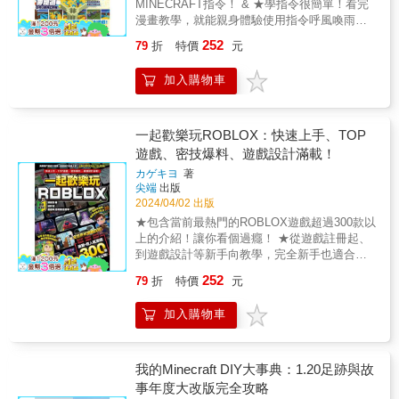
中的指令技巧，你就能輕鬆地改造出各種令人
MINECRAFT指令！ & ★學指令很簡單！看完
塊玩法完成的。Minecraft的堆方塊玩法是一種
驚嘆的效果和功能！這本Minecraft最強改造王
漫畫教學，就能親身體驗使用指令呼風喚雨的
創造性和建築性兼備的遊戲方式，對小朋友的
將帶你走進一個全新的遊戲體驗，讓你發現遊
厲害！ ★不光是學會指令，還能做出超好玩的
學習有著多方面的幫助：■ 空間認知：透過堆
252
79
折
特價
元
戲中無限的樂趣和挑戰！無論你是初學者還是
塗鴉戰鬥遊戲！做好後分享給朋友，讓他羨慕
疊方塊，小朋友能夠培養空間感知能力，學習
老玩家，本書都將成為你探索麥塊世界的最佳
死你吧！ ★各種超派指令大集結！只有你想不
如何在三維空間中進行建造和排列。■ 手眼協
加入購物車
指南和良師益友！
到怎麼改的東西，沒有你不能改的東西！ &
調：操作遊戲控制器或滑鼠鍵盤，同時觀察屏
【以生動漫畫對話,循序漸進教導Minecraft指
幕上的情況，需要良好的手眼協調能力。■ 創
令】 MINECRAFT的指令玩法，向來就是分辨
造力：在Minecraft中，小朋友可以盡情發揮自
玩家是新手或是老手的指標之一。遇到單行指
一起歡樂玩ROBLOX：快速上手、TOP
己的創造力，設計和建造屬於自己的世界，從
令還好，一旦遇到是好幾行指令組合起來的情
遊戲、密技爆料、遊戲設計滿載！
而激發他們的想象力和創意。■ 問題解決能
況，可能多數人都會為之卻步。 & 但指令一旦
力：建造過程中，小朋友可能會遇到各種問
カゲキヨ
著
組合起來，威力之大，效果之強，又很想做做
題，例如方塊不夠、結構不穩等，這需要他們
尖端
出版
看怎麼辦？ & 本書以最容易吸收的漫畫對談方
動腦思考並找到解決辦法。■ 計劃與執行：在
2024/04/02 出版
式，針對MINECRAFT的指令玩法，提供生動
建造複雜結構之前，需要先進行計劃，包括設
★包含當前最熱門的ROBLOX遊戲超過300款以
有趣的教學， 從單行指令的輸入，到後面整串
計、材料準備等，然後才能執行。這培養了小
上的介紹！讓你看個過癮！ ★從遊戲註冊起、
指令的組合，都以最容易吸收的方式逐步引導
朋友的計劃能力和執行能力。■ 數學概念：堆
到遊戲設計等新手向教學，完全新手也適合閱
讀者學習。 即使你是新手，或過去對指令感覺
疊方塊的過程中，小朋友會不知不覺地接觸到
讀！ ★獨家介紹家長如何設定監護等步驟教
到很難而不想接觸的玩家，可以趁此機會，一
252
79
折
特價
元
數量、長度、面積、體積等數學概念，例如計
學，使家長放心讓學童玩ROBLOX！ & 【全世
口氣學會各種功能超強的超派指令喔！ & 【本
算所需方塊數量、調整建築尺寸等。■ 社交技
界的ROBLOX玩家都在玩這些遊戲！】 本書將
書的超派指令精華】 ☆安排對戰場地與細節設
加入購物車
能：在多人遊戲模式下，小朋友可以與其他玩
你玩過的和你沒玩過的超過300款以上的人氣
定 ☆召喚出作為敵人的怪物 ☆準備遊戲通關的
家合作或競爭，這有助於他們學習合作、溝通
ROBLOX遊戲一次大集結！全世界玩家參訪次
應對功能 ☆添加開始前的處理功能 ☆讓敵方怪
和團隊合作的能力。■ 時間管理：玩Minecraft
數破億的遊戲就高達70款以上！遊戲種類包含
物也會為地面塗色 ☆把地形變得更加立體 ☆添
需要花費時間進行建造、探險等活動，小朋友
動作、射擊、競速、逃脫、模擬、運動等主流
我的Minecraft DIY大事典：1.20足跡與故
加各種畫面特效和音效 ☆設計成有生命數限制
需要學會合理分配時間，避免過度沉迷。■耐心
類別，如果你想知道ROBLOX遊戲哪一款比較
事年度大改版完全攻略
&
與毅力：有時候建造一個複雜的結構需要花費
好玩，看這本準沒錯！ & 【什麼是ROBLOX】