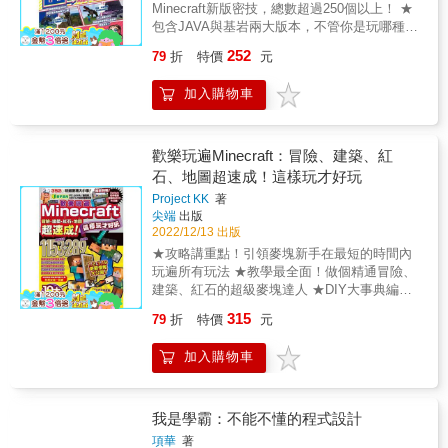
Minecraft新版密技，總數超過250個以上！ ★
所以背上一個外殼的蛞蝓。對這個小謊感到內
長」，所以難免會遇到似懂非懂的部分。這時
包含JAVA與基岩兩大版本，不管你是玩哪種版
疚。但其實角落小夥伴們全都發現牠其實是蛞
建議讀者先找個範例實作，遇到想了解為何要
本皆可找到適用密技！ ★每一個密技都經過
蝓。 ❤炸豬排：炸豬排的邊邊。瘦肉1%、肥油
這麼打指令的地方，再回去CHECK說明的部
252
79
折
特價
元
DIY大事典編輯部逐一實測，確認有用才會刊
99%，因為都是油，所以被剩下來
分，這種邊做邊學的方式也是很可以的喔！ 如
登！ MOD、插件、指令、BUG、地圖、撇步等
&hellip;&hellip; ❤炸蝦尾：因為太硬所以被吃剩
果你就是要立馬體驗唯我獨尊的麥塊，也可以
加入購物車
Minecraft超神技就是秀一波！保證讓你的麥塊
下來&hellip;&hellip;與炸豬排是知心好友。 ❤麻
直接把書上的程式碼打進每個指令方塊內，然
世界充滿驚奇！ 話不多說，直接公開有哪些
雀：普通的麻雀，因為喜歡炸豬排，為了想啄
後按本書的附錄教學建立一個伺服器，就可以
「超神Der」內容： ■輕鬆改變內部地形 ■隨心
食炸豬排而來。 ❤粉圓：奶茶先被喝完，因為
請朋友進入你的世界，讓他羨慕死你那也是沒
所欲製作音階盒的演奏裝置 ■自由在地圖內追
歡樂玩遍Minecraft：冒險、建築、紅
不好吸而被剩下的。 ❤山：仰望富士山的一座
問題的喔！ 【只有你的世界才有的#防具#武器
加建築物 ■不開遊戲也能模擬紅石線路運作 ■
小山。 ❤雜草：擁有一個夢想，希望有一天能
石、地圖超速成！這樣玩才好玩
#魔物#BOSS！】 #活力胸甲#防摔護腿#迅捷
用麥塊裡的方塊重現現實拍攝的相片 ■自由選
在嚮往的花店裡被做成一把花束！積極的小
護腿#荷葉輕功履#熔岩行者靴#探照燈頭盔#解
Project KK
著
擇多達250萬種以上的外觀 ■11種改變遊戲設定
草。 ❤飛塵：常聚在角落裡，無憂無慮的一
毒護符#防爆護符#黃金之盾 #機械弓#電掣喚雷
尖端
出版
的指令 ■知名抓寵GO遊戲的指令系統 ■竟然可
群！ ❤幽靈：不想嚇到人，所以總是悄悄的。
戟#走石飛沙 (雙劍)#凜月戰斧#破陽劍#傳送弓#
2022/12/13 出版
以使用槍 ■你哆啦A夢？住宅秒叫出 ■迷你史堤
&
不死戰鎚#馬格雷雙子 #骷髏馬陷阱#殭屍卵囊#
★攻略講重點！引領麥塊新手在最短的時間內
夫登場 ■神奇重力槍 ■小精靈立馬玩 ■把自己的
凋零烈焰神#龍焰幽靈#終界弓箭手#寶箱怪 #電
玩遍所有玩法 ★教學最全面！做個精通冒險、
作品複製到另一個地圖裡 ■知名動漫MOD ■在
掣夜梟#沙漠孤劍#嚴寒怪牛#深紅凋零#紫珀使
建築、紅石的超級麥塊達人 ★DIY大事典編輯
現代化的世界裡生活 ■讓自己變得超像村民 ■
者 &
團隊嚴謹校對，提供最新版本的內容 【麥塊玩
連水都能炸翻的猛爆TNT ■外觀充滿恐怖氣氛
315
79
折
特價
元
法多元，對學習成長各有助益，但要全精通不
的危險生物 ■再增加幾隻動物 ■讓戰鬥場面變
容易】 小朋友一天玩麥塊的時間通常不多，比
得更加寫實生動 ■可愛動物們大集合 ■豐富的
加入購物車
較大的作品都得連續花好幾天才能完成，以致
動作表情 ■添加強悍敵人讓生存模式更驚險刺
他們不容易快速領會箇中樂趣，一個沒耐心就
激 ■通過傳送門後會來到黃昏森林 ■召喚詭異
會半途而廢。 就算是老手也分幾派，一種是喜
生物 ■讓喜愛圖像自由張貼 ■鐵路迷必玩的寫
歡冒險，一種是建築，另一種則擅長紅石機
我是學霸：不能不懂的程式設計
實鐵路 ■整地推薦MOD ■讓主角史堤夫變身動
關。這幾派較少重疊，原因也是因為玩法太自
漫少女 ■這是星戰那把光劍嗎 ■讓方塊的稜角
項華
著