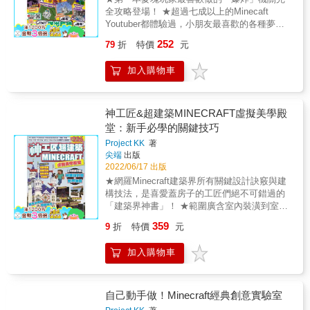
指令串也是由英數符號所組成的。有些指令串
全攻略登場！ ★超過七成以上的Minecaft
非常短，如/tp等，但有些則是非常地長且複
Youtuber都體驗過，小朋友最喜歡的各種夢幻
雜。 本書為了讓讀者了解機關內的指令串功
爆炸地圖，從現在起你也可以自己做出來！ ★
能，特以圖片解析的方式，對指令串上每一項
252
79
折
特價
元
從最基本的TNT爆炸開始，到超人氣使用指令
的功能皆逐一解析，除了讓讀者易於瞭解外，
方塊和紅石的連鎖技巧全部大公開！ & 說到麥
也能讓讀者自己嘗試更改參數，看看參數大小
加入購物車
塊玩家最喜歡的方塊和機關，前三名一定有
與對應效果之間的關係，進而體驗程式語言當
TNT爆炸機關。是的，自己都被炸過，無論是
中的醍醐味。 ◎豐富有趣的作品機關，讀者也
不小心還是被陷害，總是要有這麼一天，讓好
能做出來 以下為本書部分作品的簡介： 1. 覺得
友進到自己精心設計的爆炸陷阱裡才過癮啊～
神工匠&超建築MINECRAFT虛擬美學殿
用紅石迴路建造的靶場太佔空間、管理起來又
那麼今天你的機會來了！ & 本書將麥塊玩家最
堂：新手必學的關鍵技巧
麻煩嗎?那就改用指令做一個外觀既輕小、功能
喜歡的各種爆炸機關集結成冊，不管是自動
又更加強大的移動標靶射擊場吧! 2. 還在用密碼
Project KK
著
爆、陷阱爆、延遲爆、連環爆等你所想得到和
鎖嗎?來點新潮的玩意吧!搭配指令可以做出更
尖端
出版
想不到的爆炸機關，這本全都有！只要看書一
有酷炫外觀的拼圖鎖哦!也可以改裝成道具鎖呢!
2022/06/17 出版
步一步做，一定做得出來，暑假就在家做麥塊
3. 有看過老虎機上讓人眼花撩亂的圖片嗎?在遊
★網羅Minecraft建築界所有關鍵設計訣竅與建
爆炸機關，享受既安全又爽快的爆炸樂趣！但
戲中也能藉由指令讓方塊以相同的速度快速變
構技法，是喜愛蓋房子的工匠們絕不可錯過的
是要小心別讓電腦當機了喔！ &
動哦!能正確讓相同方塊連成一線嗎? 4. 你看過
「建築界神書」！ ★範圍廣含室內裝潢到室外
或玩過123木頭人嗎?是否覺得鬼一方都比較強
造景、簡單輕巧的物件到富麗堂皇的城堡一應
359
9
折
特價
元
勢呢?換個思路吧!這裡出現的123木頭人，鬼才
俱全！ ★從基礎的幾何組合，到進階的樑柱構
是那個被追到精神分裂的弱者哦! 5. 武俠片中常
造形塑，從概觀的色系搭配到細部的紋路雕
加入購物車
出現的輕功水上漂是相當有趣演出效果，在遊
飾，深入淺出指引麥塊建築美學要點，是你探
戲中，只需要簡單的指令就能做出來了呢!
求Minecraft美感奧秘的最佳助手。 & ◎王道
「白之城」與反派「黑之城」，藉由選材差異
呈現迥然不同的意境 由日本著名麥塊建造家
自己動手做！Minecraft經典創意實驗室
Sisyamo精心設計令人憧憬的黑白兩座城堡，