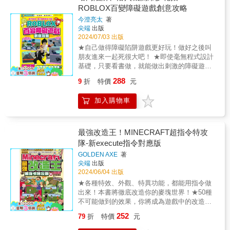
利指標。過快的車輛可能會在操作上帶來困
ROBLOX百變障礙遊戲創意攻略
難，尤其是在彎道多、角度大的賽道上。選擇
今澄亮太
著
一輛操控性好的車輛，並練習如何在彎道中保
尖端
出版
持穩定，往往會帶來更好的比賽成績。 &
2024/07/03 出版
《BED WARS》 出門戰鬥或採集資源是為了更
★自己做得障礙陷阱遊戲更好玩！做好之後叫
快升級裝備和商店。升級越快，下次戰鬥時就
朋友進來一起死很大吧！ ★即使毫無程式設計
更具優勢，同時，熟練掌握快速設置方塊和在
基礎，只要看書做，就能做出刺激的障礙遊
狹窄地帶靈活行動的能力也需要反覆練習。有
戲！ 本書將讓你會學到如何設計各種有趣又狡
效的資源管理和精湛的操作是取得勝利的關
288
9
折
特價
元
猾的障礙機關，讓你的遊戲變得更有挑戰性和
鍵。 & 《採礦模擬器2》 請善用高手遺留的礦
樂趣！你會學到如何使用 Roblox Studio，創建
洞，避免背包空間被雜物填滿，只以高價礦物
加入購物車
你自己的障礙遊戲，設置各種讓人抓狂的陷阱
為目標進行採礦。逐步把裝備升級到翡翠鎬和
和機關，比如雷射、滑溜方塊、岩漿等等！最
中型桶後，挖礦的自由度將大大提升。使用炸
棒的是，你不需要會程式設計，只要跟著書裡
彈快速清除不需要的方塊，再用鎬挖掘高價礦
的步驟，輕鬆取出模組直接使用，就可以做出
最強改造王！MINECRAFT超指令特攻
物。這樣能更高效地收集資源，加快升級速
超酷的遊戲！ ★寫給家長，本書能帶給讀者的
隊-新execute指令對應版
度。 &
幫助 【提升創造力】：透過設計和構建各種障
GOLDEN AXE
著
礙機關，孩子們可以發揮無限創意，創造出獨
尖端
出版
一無二的遊戲世界。例如，他們將學習如何決
2024/06/04 出版
定起點、建造跑酷場地，並加入許多外觀不同
★各種特效、外觀、特異功能，都能用指令做
的佈景角色。 【培養問題解決能力】：在遊戲
出來！本書將徹底改造你的麥塊世界！★50種
設計過程中，小朋友需要解決各種挑戰，這有
不可能做到的效果，你將成為遊戲中的改造
助於提升他們的問題解決能力，如修理橋梁和
王，真正當一位麥塊創世神！在這本Minecraft
窗戶，並添加和變更物件屬性。 【增強邏輯思
252
79
折
特價
元
最強改造王中，你將探索麥塊的無限可能性，
維】：遊戲中的機關設計和編排需要邏輯思
揭開指令的神秘面紗！透過指令的巧妙運用，