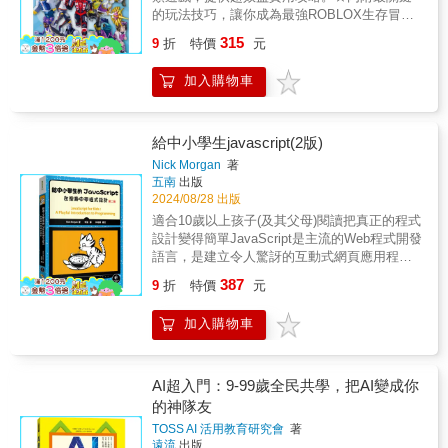
上都無法安全度過；喜歡設計紅石機關的玩
我們需要探究人工智慧的道德問題和職業觀。
的玩法技巧，讓你成為最強ROBLOX生存冒險
家，可能做一個星期，機關還是不會動。本書
初級的人工智慧，是必須認識與了解的時代！
王！在ROBLOX最受歡迎的主流遊戲中，一定
315
將考量新手玩家的需求，從頭到尾包圖包文，
9
折
特價
元
數位教育的時間隨著趨勢而增加，數位素養是
少不了生存與冒險兩大類遊戲，因為它們能滿
只要看書照玩，馬上就能成長為全方位的達人
全球人才必備品德的時代已經到來。《AI人工
足玩家對挑戰自我、探索未知的渴望。玩家在
玩家！【老手也要看最新資訊分析】最新版試
加入購物車
智慧：從YouTube到自動駕駛》本書與這個時
這些遊戲中可以體驗到從無到有建立家園的成
煉之間玩法，再加考古學和盔甲裝飾應用，以
代潮流保持一致的前進步伐，讓新接觸人工智
就感，也可以在危機四伏的環境中激發求生本
及最新武器重錘大量資訊公開！即使你是老手
慧的兒童能夠輕鬆理解並友好的使用人工智
能，享受刺激的冒險過程。本書收錄全世界玩
也千萬不要錯過喔！
慧。除此之外，還有一些有趣的主題，例如：
家都公認，目前市面上最熱門的生存冒險遊
給中小學生javascript(2版)
「人工智慧是否也有頭腦？」、「人工智慧也
戲，包含了：★地下城任務★島嶼★Loomian傳
Nick Morgan
著
懂藝術嗎？」簡短而清晰的文字敘述搭配科學
奇★CREATURES OF SONARIA★動漫戰鬥機
五南
出版
畫風的插圖，讓不認識人工智慧的兒童，以及
模擬器★世界零★冒險升級!★BLOX
2024/08/28 出版
對人工智慧感到好奇的父母都能夠輕鬆閱讀。
FRUITS★忍者傳說★Pet Simulator 99!★龍類
適合10歲以上孩子(及其父母)閱讀把真正的程式
從現在開始，我們都是人工智慧專家！ 「為什
冒險★殺手神秘2★閃光★天災倖存★地板是熔
設計變得簡單JavaScript是主流的Web程式開發
麼要學習人工智慧？」有很多學生這麼問。這
岩★逃出設施★骨頭碎裂IV★飛機瘋狂★造船
語言，是建立令人驚訝的互動式網頁應用程式
個問題源於一種誤解，讓人以為人工智慧就只
尋寶每款遊戲都經過實際測試整理出難得寶貴
和線上遊戲的祕密武器。本書用輕鬆愉快的方
是複雜的編碼技術和困難的公式。作者在人工
387
的遊戲心得，全書包含以下技巧：【快速探索
9
折
特價
元
式，透過按部就班的範例，以及充滿趣味的圖
智慧的相關領域中工作，他說，「不能因為看
技巧】：抓出冒險最快途徑，讓你省下大量摸
示，幫助讀者輕鬆地學習程式設計的基礎知
起來好像很困難就放棄機會去認識它、理解
索時間。【隱藏寶物尋找技巧】：即使你覺得
加入購物車
識。本書帶領讀者從基礎知識開始，例如處理
它，人工智慧能夠表現出來的魅力太多了！」
很熟的遊戲也或許有你不知道的寶物在書中。
字串、陣列以及迴圈，然後繼續學習一些進階
作者寫這本書是出於希望每個人都能夠積極的
【BOSS對決技巧】：老是打不過的魔王，提
主題，例如使用jQuery建構互動性，以及使用
對於人工智慧抱持著希望，因為研究人工智慧
供弱點以及最佳戰法讓你輕鬆迎戰。【寵物培
畫布繪圖。透過閱讀本書，你將實際撰寫出諸
AI超入門：9-99歲全民共學，把AI變成你
的專家比我們想像的還要多更多！人工智慧與
育技巧】：冒險王就是要有強力的忠誠伙伴才
如Find the Buried Treasure、Hangman和
的神隊友
許多的領域相關，包括研究語言的語言學家、
夠帥！想要就看書來養！【攻擊技巧】：有些
Snake這樣的遊戲。透過彈跳球、蜜蜂動畫、
開發良好人工智慧的倫理學家，以及負責情感
操作還真難按出來，請照書慢慢練習才會贏在
TOSS AI 活用教育研究會
著
賽車這樣的視覺化範例，你將真正地看到自己
面的心理學家，這些專家正在向前所未有的新
遠流
出版
起跑點。【地圖秘密揭露】：越廣大的地圖就