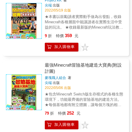
Project KK
著
其間最大的差異就在於選擇不同色系、不同紋
尖端
出版
路的建築方塊。「選材」算是麥塊建築界的基
2022/05/19 出版
本功，卻也是最容易忽略的前置步驟，其中的
★本書以鼓勵讀者實際動手做為出發點，收錄
「配色對心境的影響」可以在兩座城堡比對之
Minecraft各種層面中能讓讀者在實際生活中受
間充分感受。 & ◎露臺功能換搭奧義，日式
益的玩法。 ★收錄最新版的Minecraft玩法教
「露天浴池」、中式「魚躍水池」任君選擇&
學，共計1292個最新版創意點子、337個合成資
359
返家至玄關，若能日見魚躍水池，一日工作疲
9
折
特價
元
料。 & 【在各種有限環境下，激發創意，並鼓
憊將因生靈活力轉換心情。進屋休憩泡湯，伸
勵自己動手做】 MINECRAFT最吸引人的內容
展四肢闔眼養神，一日疲勞迅速退去，為明日
加入購物車
之一，就是擁有各種模式，讓不同喜好的玩家
生活儲備能量。不管是露天浴池，還是魚躍水
都能從中找到自己喜歡的遊戲方式。 生存模
池，適當造景皆能對居家生活產生正面助益。
式：在資源受限的環境下，不但要想辦法活下
& ◎村民的聲音，我們聽到了！「村更計畫」
去，更要努力採集資源，合成更強力的裝備去
最強Minecraft冒險基地建造大寶典(附設
現在開始不遲 村民日復一日專守職業本分，為
挑戰更難的生物。 創造模式：在材質種類不算
計圖)
麥塊世界貢獻畢生精力致力生產，還要忍受隨
多的限制下，要觀察各方塊在特定型態下的外
時突發的屠村事件，但卻還是居住在色彩造型
麥塊職人組合
著
觀，進一步組出逼真的物件。 & 本書最大的特
尖端
出版
皆枯燥無味的村莊內。我們每一位麥塊工匠，
色就是鼓勵讀者從這些限制的環境下發想，以
2022/05/06 出版
平時收到多少來自村民的無私貢獻，真的值得
數量豐富的範例提供各種思路，引導讀者自己
挑一空閒日替他們的居住環境徹底改頭換面！
★包含Minecraft Switch版生存模式的各種生態
去嘗試解決冒險、採集、裝潢、建築各種面向
& 本書特色 & 包含Minecraft所有建築技巧的大
環境下，功能最齊備的冒險基地的建造方法。
所遇到的問題。其流程與目的正如學校中做自
全集 這本書乃集Minecraft所有建築技術的大
★每個基地都有附立體圖，讓每個方塊的相對
然實驗一樣，讓讀者在邊玩邊學邊DIY的過程
成，包含古今中建築，從室內到室外，從簡單
位置清晰呈現，方便讀者對照。 ★包含高山
中，訓練如何從已知的條件下獨立找出問題答
252
79
折
特價
元
的小物件到複雜的空間分配與利用概念，種類
中、海洋裡、熔岩內，以及其他與環境結合的
案的能力。 &
從商業到居家等等，全部都集中在這一本介
秘密基地建造法全都有！ & 玩MINECRAFT生
加入購物車
紹。 & 與其他建築書籍不同之處 跟其他以步驟
存必定會接觸的內容 不管你是MINECRAFT的
教學為主體的建築書不同，本書特別導入美學
老手還是新手，無論你今天的冒險目標是什