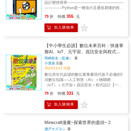
是讓怪物激鬥的鬥技場、擊退等級999的神劍、
亮點特色：誘發延伸興趣的自主深度學習】入
設計變得簡單------------------------------------------------
坐騎終界龍遨翔天空，以及發射超巨箭的必殺
門書除了擁有可以解答讀者對新領域的好奇知
---------------Python是一種強大且通俗易懂的程式
技！只需要一個方塊，就能帶來無窮的樂趣！
識，更可以誘發延伸深度興趣的自主學習，再
語言，它易學又好用！但是，關於學習Python
355
第2章：應用篇深入探索指令的進階應用，從打
79
折
特價
元
搭配本書的編排主題以作者的專業「遊戲設
語言的書大多很枯燥、無趣，讀起來沒什麼樂
造自動防衛裝置到設計火箭砲和忍者手裡劍，
計」為主軸，讓喜歡遊戲的讀者可以更了解一
趣。本書把你帶入一個鮮活的Python程式語言
甚至召喚龍捲風魔法、火球術和冰魔法，讓你
加入購物車
款遊戲是如何設計的，在循序漸進的章節裡獲
世界。作者將帶領你用獨特的（往往很好玩
輕鬆成為Minecraft的超無雙指令大師！第3章：
得更多AI應用層面的啟發。【前言】近幾年，
的）範例程式學習基礎知識。每章後面都有程
基礎研究詳細解析指令基礎知識，教你如何靈
大家應該時常在電視或新聞、網路上聽到
式設計練習來幫助訓練思維並加強理解。在本
活運用指令，讓每個玩家都能快速入門並掌握
「AI」這個詞彙。實際上，雖然我們大家都知
書的最後部分，你將編寫兩個完整的遊戲：一
【中小學生必讀】數位未來百科：快速掌
核心技能！第4章：資料庫整理全面的指令ID資
道AI這個詞，但是卻不了解它到底是什麼？
個經典的彈跳球遊戲，以及一個能在平台上跳
握AI、IoT、元宇宙、資訊安全與程式設
料，從友好生物到敵對怪物，甚至結構和附魔
本書拋棄了艱深的數學算式，用簡單明瞭的方
躍、有動畫及更多效果的「火柴人逃生」遊
計，培養創造力與解決問題的能力！
效果，全都一應俱全，方便隨時查閱！【本書
岡嶋裕史（監修）
著
式引導你了解什麼是AI？裡頭有什麼樣的構
戲。本書針對Python3程式設計進行了全面更
小漫遊
出版
的超無雙特色】☆ 極速學會指令技巧，5分鐘
造？可以做什麼？以及與每個人的生活有著什
新，加入了一些新的程式設計小測驗，還有3個
2024/11/11 出版
就能掌握基本概念！☆ 適合新手和進階玩家，
麼樣的關聯性？ 現今的社會，每個人都知道
附錄幫助讀者學習Python的關鍵字、內建函式
涵蓋多層次應用範例！☆ 讓遊戲變得更創意、
數位原生代必讀的數位素養書現代孩子必備的5
「電腦」及「網路」，相信本書的讀者群中，
和程式碼偵錯。當你完成這一趟程式設計之旅
更有趣，享受從未有過的Minecraft體驗！不管
項數位知識──人工智慧（AI）＋物聯網
應該也有許多人是這方面的高手。「電腦」及
後，你將學到：●使用列表、元組和字典等基本
你是初次接觸指令的新玩家，還是尋找進階玩
（IoT）＋元宇宙＋資訊安全＋程式設計【一看
「網路」儼然已經成為我們生活中不可缺少的
資料結構●使用函式和模組來組織並重複使用程
法的Minecraft老手，《最短5分鐘內學會！（極
就懂的圖解】×【生動有趣的說明】連大人都可
工具與系統，任何人都能從中受益，並且有效
式碼●使用迴圈和條件語句等控制結構●使用
331
79
折
特價
元
速成）Minecraft超無雙指令大集合》都將成為
以看得津津有味的數位知識入門書你希望你的
地運用這些工具，讓自己的生活變得方便又舒
Python的海龜模組來畫形狀和圖案●使用tkinter
你不可錯過的最佳選擇！
孩子在未來數位世界中只是「使用者」，還是
適。 而 「AI」也是其中的工具之一。無論是上
模組來建立遊戲、動畫以及其他畫面效果本書
加入購物車
「創造者」？未來的世界將不再只依賴單純的
班時，或是平常生活時，「AI」已逐漸成為任
是你進入神奇的電腦程式設計世界的門票。
使用科技，而是要懂得如何創造、改變並主導
何人都能使用且能幫助我們處理事務的好幫
它。▌了解未來世界裡最厲害的科技，培養四大
手，詳細的細節我將會依序跟大家說明。【作
能力☑走到哪裡都能派上用場的邏輯思考能力
Minecraft漫畫~探索世界的盡頭~ 2
者2025年寫給台灣讀者的話】在預測人工智慧
☑負責創新科技所需的創意發想能力☑將創意
的未來時，有人說人工智慧還需要很長時間才
瀬戸カズヨシ
著