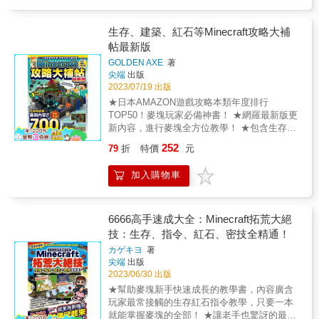
抓好長寬比慢慢做，就不是一件很困難的事。
在「麥塊擬形建築」界中最高深的技巧之一，
其實是使用最少的方塊，做出最逼真的物件。
生存、建築、紅石等Minecraft攻略大補
本書便是教導這項技巧，書上的每一件作品都
帖最新版
可以讓讀者在3分鐘以內做出來。而且因為每件
GOLDEN AXE
著
作品所使用的方塊數量少，步驟少，即使是初
尖端
出版
學者也很容易看書就蓋出一個逼真的物件，從
2023/07/19 出版
而獲得成就感。 #大師級作品竟然可以在3分鐘
★日本AMAZON遊戲攻略本類年度排行
內完成 本書將知名日本Minecraft建築達人的核
TOP50！麥塊玩家必備神書！ ★網羅最新版更
心技法抽絲剝繭，把在日常生活中常見的事
新內容，進行麥塊全方位教學！ ★包含生存、
物，如家具、交通工具、3C產品，再加上受到
建築、紅石等新技巧數量超過700個以上！攻略
玩家喜愛的機器人與火箭等，一共提供超過80
252
79
折
特價
元
大補帖充實你的麥塊生活！ ★DIY大事典團隊
個以上的作品的圖解步驟教學。讀者將會發
實測校對，確認有效能用才會刊登！ & 【日本
現，這些大師級作品，絕大部分竟然都不用超
加入購物車
玩家最愛看的麥塊神書正式台上市】 從最基本
過10個步驟，每個都能在3分鐘以內做出來！想
的角色操作，到蓋建築、玩紅石、下指令，從
要快速體驗到Minecraft建築之美的玩家，絕對
簡到難、深入淺出的超級完整麥塊攻略， 讓每
不能錯過這本好書！ &
一位閱讀後的日本麥塊新手立馬蛻變成為老手
6666高手速成大全：Minecraft拓荒大絕
的神書，現在正式在台上市！ & 【密技與配方
技：生存、指令、紅石、密技全精通！
合計超過700個以上，實實在在的大補帖讓你看
カゲキヨ
著
得過癮】 面對麥塊這廣大的世界，新手可能連
尖端
出版
第一天晚上都活不下去。 本書將考量新手玩家
2023/06/30 出版
的需求，從頭到尾包圖包文，只要看書照玩，
★幫助麥塊新手快速成長的教學書，內容廣含
馬上就能成長為連終界龍都懼怕的老練冒險
玩家最常接觸的生存紅石指令教學，只要一本
家！ & 【同場加映：足跡與故事最新版內容】
就能掌握麥塊的全部！ ★讓老手也驚訝的最新