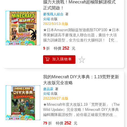
路、人工智慧、大數據竟如此有趣「不能不懂
腦力大挑戰！Minecraft超極限解謎模式
的程式設計」。基因、遺傳&hellip;&hellip;你不
正式開啟！
知道的生物?密「生物有?密」。開飯啦！食物
麥塊職人組合
著
是電「Hello機器人」。
尖端
出版
2022/10/13 出版
★日本Amazon測驗益智遊戲類TOP100 ★日本
專業解謎高手麥塊達人聯合出題，囊括十大項
腦力訓練題型，全方位進行大腦特訓！ 【究竟
是誰開啟了麥塊解謎模式？】 化身為福爾摩斯
252
9
折
特價
元
和華生的史提夫和艾莉克斯有一天收到神秘的
挑戰信，嘲諷老是在生存模式打混的兩人，即
加入購物車
使變身為世界名偵探，也是絕對解不出他所設
下的75道謎題！讀者將要協助史提夫和艾莉克
斯，運用大腦的每一處神經，以各種不同的思
緒方式，破解重重難關，找到最後的出題者！
我的Minecraft DIY大事典：1.19荒野更新
【@爸爸媽媽 麥塊不只蓋建築，還可以動腦解
大改版完全攻略
謎！】 很多被小朋友盧著要玩麥塊的家長會
盧品霖
著
問：麥塊到底能夠幫助小孩什麼？ 麥塊的「創
尖端
出版
造模式」能讓小朋友自由地堆方塊蓋房子，讓
2022/09/27 出版
他能藉由選材與規劃，培養美學認知與數字運
★Minecraft年度大改版1.19「荒野更新」（The
用的能力； 麥塊的「紅石與指令方塊」則將程
Wild Update）完全攻略！Minecraft DIY大事典
式設計直覺化，讓小朋友藉由堆方塊，便能體
編輯團隊嚴謹校對，給你最正確最完整的改版
驗到各種邏輯銜接所產生的神奇效果，提升對
內容！ ★包含最完整的改版項目：新生態域、
寫程式的興趣； 而藉著本書，現在又增加了一
252
79
折
特價
元
新生物、新方塊、新建物機關、新冒險的資料
項新功能：讓小孩專心地動腦解謎！ 本書由日