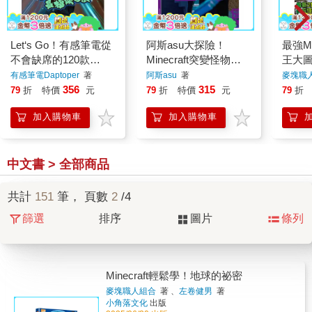
Let‘s Go！有感筆電從
阿斯asu大探險！
最強M
不會缺席的120款
Minecraft突變怪物圖
王大
Roblox最極限遊戲
鑑大百科
賽！
有感筆電Daptoper
著
阿斯asu
著
麥塊職
356
315
79
折
特價
元
79
折
特價
元
79
折
加入購物車
加入購物車
中文書 > 全部商品
共計
151
筆， 頁數
2
/4
篩選
排序
圖片
條列
Minecraft輕鬆學！地球的祕密
麥塊職人組合
著 、
左卷健男
著
小角落文化
出版