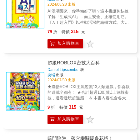
所編寫的程式。每→一章都建構於前一章的基
2024/08/28 出版
未來大步邁進。 本書亦重於人工智慧的「多樣
月有可能疏漏的冒險空白，為你補上這小小的
礎之上，每一章末尾的「程式設計挑戰」將擴
性」和「創造力」。透過與不同領域相結合的
遺憾！本書將帶你深入了解這些熱門遊戲的玩
AI浪潮襲來，你準備好了嗎？這本書讓你快速
展你的思路，並激發出屬於你自己的、令人驚
人工智慧，帶領我們讓人工智慧在不同的行業
法，並提供你最實用的生存與冒險技巧，讓你
了解「生成式AI」，而且安全、正確使用它。
訝的程式。今天，就用JavaScript 設計一些很
中應用，以及探討人工智慧在未來的使用將如
成為遊戲中的生存冒險王！
《ＡＩ超入門》以生動活潑的編輯方式、大量
酷的東西吧！在本書中，你將學到：●建立函式
何變化。因此，希望培養具有創造性，能夠在
漫畫和圖表、簡單精確的文字（連九歲孩子也
以組織和重複使用程式碼●編寫和修改HTML以
315
79
折
特價
元
藝術、農業和醫療行業使用的人工智慧。 ▍ 好
能懂），全面性介紹「生成式AI」的機制、優
建立動態的Web頁面●應用DOM和jQuery Web
評推薦 溫怡玲｜財團法人人工智慧科技基金會
缺點以及正確使用方法。書中設計了一個
頁面來回應使用者的輸入●使用canvas元素繪
加入購物車
執行長 林怡辰｜閱讀教育推手、資深國小教師
CatGPT（貓臉機器人）來和讀者對話，一步步
製圖形並產生動畫●編寫真正的、使用者控制的
▍ 本書特色 1.分三大重點，生活中的人工智慧
教我們如何下更好的提示詞，讓生成式ＡＩ幫
遊戲，具備碰撞偵測和分數記錄的功能
在哪裡？人工智慧照顧我們的生活和健康、發
助我們進行各種學習、寫報告或小說、繪畫、
展人工智慧會產生哪些問題？讓小讀者可以全
創作音樂、漫畫和動畫、遊戲程式
超級ROBLOX密技大百科
盤清楚的認識與了解人工智慧所涉及的領域全
&hellip;&hellip;等等，更重要的是，理解ＡＩ的
Daniel Lipscombe
著
貌。 2.以淺顯易懂的圖文搭配說明，讓小讀者
偏頗、保護資安、規避風險。&第1章 認識AI的
尖端
出版
可以明確的理解這項科技的進步，如何與自己
操作原理第2章 利用AI讓學習更有趣第3章 利用
2024/07/30 出版
息息相關。 3.作為將來想讀工程科技的同學，
AI進行創作（寫作、繪畫、音樂、動漫、遊
★囊括ROBLOX主流遊戲13大類遊戲，你喜歡
這是一本培養理科興趣的知識科普書，進而著
戲）第4章 利用AI讓日常生活更便利第5章 成為
的遊戲全都有！ ★合計超過100項以上遊戲密
手提前規劃深入探究AI科技。 ◎適讀年齡：文
AI創意大師第6章 AI會如何改變未來
技，邊看邊玩超過癮！ & 本書內容包含各大主
字附注音，適合8歲以上閱讀。
流遊戲：跑酷、生存、大亨、角色扮演、交通
315
9
折
特價
元
載具、動作、PVP、模擬、破壞、戰鬥、寵
物、連點、活動等共13大類。每一大類均挑選
加入購物車
出當前參訪數最高的前五大遊戲進行介紹，並
且還附加可以有效增強實力或技巧的諸多建
議，值得ROBLOX玩家們參考。 & 【密技範
例】 《駕駛帝國》 車輛的速度並不是唯一的勝
暗門陷阱、落穴機關爆多花招！