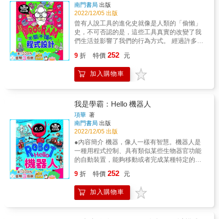
由，就算是達人級玩家也可能只精通於某方
南門書局
出版
全都變得圓滑 ■漁網MOD ■一口氣整理好雜亂
面。 但其實麥塊的各種玩法都有其助益： ■冒
2022/12/05 出版
物品欄 ■攀爬到高處可用的繩鉤 ■在麥塊世界
險生存：要「事先準備」才能順利冒險；遇到
裡操作無人機 ■10種光影MOD ■14種材質包 ■
曾有人說工具的進化史就像是人類的「偷懶」
突發狀況要「冷靜應對」。 ■建築設計：運用
體驗3000&times;3000格的大自然 ■六角恐龍王
史，不可否認的是，這些工具真實的改變了我
「數學幾何」建築才會美觀；精挑建材可提升
國 ■都市舞台跑酷 ■飛向外太空的宇宙火箭 ■閃
們生活並影響了我們的行為方式。 經過許多研
「美感敏銳」。 ■紅石機關：使用電路迴路相
躲從天而降的方塊 ■知名賽車遊戲重現麥塊 ■
究人員的不懈努力，十幾年間，科技發生了飛
252
似概念訓練程式運算「基本邏輯」。 也就是
9
折
特價
元
在水世界建造未來基地 ■蜂蜜塊極限運動場 ■
躍式的進步。這一時期不僅有各種機器材料的
說，如果有方法能夠快速「玩遍Minecraft」，
巨大遊樂園 ■飛行烏龜 ■夢幻巨大城堡 ■超巨大
發明和改進，還出現了各種程式語言，使得人
學習成果將會是最豐富的。 所以我們編輯了這
加入購物車
地下城鎮 ■一旦黏上了就甩不開的黏性炸彈 ■
與機器的關係更加緊密。 ●書籍特色 用淺顥易
本「能夠短時間內領會各種麥塊玩法」的書
凋零風暴來襲 ■復活的侏羅紀世界 ■盡情馳騁
懂又活潑的圖文說明數字形成「十分鐘愛上數
籍。不像以往的步驟教學，這本書直接先點出
於荒野的可載物越野車 ■變身最強魔法師 ■在
學」。把世界變成原子、分子的遊樂場「瘋狂
你該「這樣玩才好玩」，以成果吸睛，再輔以
奇幻世界裡培育屬於自己的飛龍 ■服裝、船隻
的化學」。把地球裝進背包裡「這麼好玩的物
我是學霸：Hello 機器人
深入淺出的講解，期讓小朋友歡樂的邊玩邊
和船員一應俱全的海盜世界 ■藏身於黑暗襲擊
理」。程式、網路、人工智慧、大數據竟如此
項華
著
學，獲得最大的效果。 【本書十大作品與資料
敵人的忍者 ■單區塊型運動場體驗跑酷 ■解鎖
有趣「不能不懂的程式設計」。基因、遺傳
南門書局
出版
均提供檔案下載】 1.活用蜜蜂特性做個蜂蜜養
成就專用地圖 ■鬥技場生存戰 ■七彩運動場 ■異
&hellip;&hellip;你不知道的生物?密「生物有?
2022/12/05 出版
蜂場。 2.設計狐狸們也喜歡的畜牧間。 3.村民
形脫逃遊戲 ■史前動物遊樂園 ■霍格華茲城重
密」。開飯啦！食物是電「Hello機器人」。
●內容簡介 機器，像人一樣有智慧。機器人是
也能活動筋骨的村民自動跳躍水池。 4.全新一
現 這真的是我的世界Minecraft!?不信的話，看
一種用程式控制、具有類似某些生物器官功能
點通的新型烤雞裝置。 5.不用再上上下下跑的
書照做就知道嘍～ &
的自動裝置，能夠移動或者完成某種特定的活
自動運輸裝置。 6.跟現實置物箱一樣的上鎖置
動。人類對機器人充滿了幻想，在真正的機器
物櫃。 7～10.物件製作的重點配方。 &
252
9
折
特價
元
人誕生之前，很多人把機器人寫進了自己創的
小說裡。 ●書籍特色 用淺顥易懂又活潑的圖文
加入購物車
說明數字形成「十分鐘愛上數學」。把世界變
成原子、分子的遊樂場「瘋狂的化學」。把地
球裝進背包裡「這麼好玩的物理」。程式、網