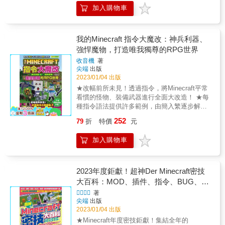
輯！一舉超數得！ 本書不僅刊載了將麥塊遊戲
帶隊參與 AI CUP， 甚至整合數位與人文，進
遊戲的方式，引導孩子樂在學習。只要循序漸
加入購物車
規則全部推翻的景象與玩法， 還揭盡全力讓創
行跨領域探究、 培養無數AI人才的「AI界李
進完成練習題，就能夠漸漸體驗程式設計世界
造出這些奇蹟的指令，變得儘可能的短又簡
白」蔡宗翰教授告訴你： 「AI就是要你！對！
的奧妙，理解電腦程式的運作過程及其便利
單， 有些甚至在短短的5分鐘以內就能實
不要怕！」 & 文科生跨領域學習AI並不少見，
性，奠定獨立思考及拆解問題、尋找答案的基
現， 很適合麥塊指令初學者閱讀， 讓他對這
我的Minecraft 指令大魔改：神兵利器、
即使是理科生，也同樣要學習如何發掘問題、
礎。 ▲不需電腦就能練習 《角落小夥伴學習練
些麥塊奇景驚嘆之餘，無形中也能同時學程
尋找解題方向， 並且培養主動積極的思考力、
強悍魔物，打造唯我獨尊的RPG世界
習本》以程式設計的直覺式思考，以及程式設
式、練邏輯！ ■■■學會指令後，這些奇蹟都會
研究力、團隊力！ AI會越來越跨領域，既包羅
計的基本概念為主，是一本不必使用電腦也能
收音機
著
發生！■■■ 身體變超巨大，在空中飛行！？ 終
萬象，就會需要各種不同的人才。 不管是文科
順利學習的練習本！如果再加上電腦運用可以
尖端
出版
龍竟然變得可以騎上去！？ 還真的有可以坐上
生、理科生，都可以學習AI、運用AI、打造
更進階學習！不僅可以跟學校課程接軌，更適
2023/01/04 出版
去的椅子！？ 丟出手裏劍！可以這樣攻擊
AI！ 【本書特色】 第ㄧ部分：認識「生成式
合在家中讓家長與孩子們一同在遊戲中思考學
★改幅前所未見！透過指令，將Minecraft平常
喔！？ 真的可以升降的電扶梯！？ 超神兵器雷
AI」的原理，從中學習AI 的發展與技術。 第二
習。 & ※歡迎搭配電腦進一步使用Scratch練習
看慣的怪物、裝備武器進行全面大改造！ ★每
射激光砲可以導向追蹤！？ 使天空下箭雨的超
部分：對應108課綱精神，超前布署。如何問好
喔！ Scratch是美國麻省理工學院專為兒童開
種指令語法提供許多範例，由簡入繁逐步解析
必殺武器！ 超級賽雪人降臨！？ 自己變身為喜
問題、如何設定題目與解題、如何與團隊協同
發，用來練習程式設計的平台。開放免費使
長串指令各環節的功能！ ★直接照打程式碼，
歡的動物或怪物！ 用地震魔法將敵人一網打
合作？ 第三部分：培養以「AI思維看世界」的
252
79
折
特價
元
用，用積木組合的概念引導小朋友學習程式指
也能馬上體驗唯我獨尊的麥塊RPG世界！
盡！ 按一下就完成砍伐的神斧！ 十字弩超連
能力，逐步建立AI專家的素養、提供進入AI產
令。 Scratch官網：https://scratch.mit.edu。
Minecraft的指令可以做到平常在遊戲中做不到
射！ 解謎RPG一定出現的強制移動道路！ 往上
業的具體途徑。& 【書籍資訊】 無注音，適合
加入購物車
& & & 【角落小夥伴、角落小小夥伴就是這樣
的事情，經過許多版本過後，你甚至可以使用
空大躍進的激烈爆炸！ 粉碎一切的究極爆裂魔
12歲以上＆老師、家長閱讀 教育議題分類：科
的】 & ❤貓：害羞的貓。因為太在意他人，所
很多指令方塊來搭建一個「指令系統」，做出
法！ &
技教育、資訊教育 學習領域分類：科技 &
以搞得自己很累。 ❤企鵝？：對自己是不是企
變化更大的事情。 為了要協助讀者理解每個指
鵝不太有把握。以前頭上好像曾有個盤子
令的效果，作者針對指令語法，提出許多相對
2023年度鉅獻！超神Der Minecraft密技
&hellip;最喜歡小黃瓜。 ❤白熊：從北方逃跑出
應的範例。這些範例都是從簡單逐漸轉向複雜
大百科：MOD、插件、指令、BUG、地
來，怕冷又怕生的熊。窩在角落喝一杯熱茶
的方式一一提出，讀者可以從同類的範例中比
圖等從沒碰過的玩法250個以上大集結！

著
時，讓他感覺最平靜。 ❤裹布：白熊的行李，
較哪些地方是相同的，哪些是不同是可以改可
尖端
出版
用來佔位子或是寒冷時使用。 ❤蜥蜴：其實是
以追加的，進而訓練「那麼我還可以怎麼做」
2023/01/04 出版
一種來自海洋的恐龍。怕被獵捕所以偽裝成蜥
這種舉一反三的能力，創造出獨有的遊戲世
★Minecraft年度密技鉅獻！集結全年的
蜴。很想念母親。 ❤偽蝸牛：嚮往成為蝸牛，
界。 當然「魔改的幅度越大，指令就會越