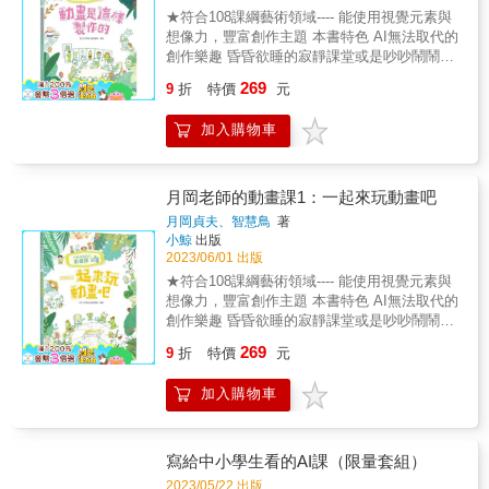
挑戰， 幫助孩子輕鬆理解豐富又有趣的AI技術
★符合108課綱藝術領域---- 能使用視覺元素與
與應用， 進而激發孩子對科技的興趣與熱愛！
想像力，豐富創作主題 本書特色 AI無法取代的
& ★ AI入門書首選 ★ 專家學者好評推薦 ★ AI
創作樂趣 昏昏欲睡的寂靜課堂或是吵吵鬧鬧的
新世代必備的核心素養 & 小學生阿智與小慧是
下課10分鐘&hellip;&hellip; 於是，拿起筆，在
269
一對古靈精怪的兄妹檔， 他們某天巧遇了大學
9
折
特價
元
課本的角落，一頁頁的~塗鴉、描摹 然後，迅
教授「AI界李白老師」及AI機器人「小羅」，
速的翻動書角~哇！圖畫動起來了
沒想到兄妹卻也因此闖進一連串的AI大冒險！
加入購物車
&hellip;&hellip; 別說你不會畫動畫！ 好棒！已
從看醫生、線上遊戲到棒球賽，原來生活處處
經可以讓畫動起來了。只是有點僵硬、卡卡
有AI， 兄妹倆大感驚奇的同時，也對AI產生許
的？ 仔細觀察你會發現，人類有著非常柔軟的
多大哉問&hellip;&hellip; 他們可否在冒險中順
動作變換， 自然界中的動物、事物，也都有各
月岡老師的動畫課1：一起來玩動畫吧
利和AI一起升級進化呢？ & 本書特色 & ◆ 專
自的動作特徵。 跟著月岡老師提供的示範與練
月岡貞夫、智慧鳥
著
為小學生撰寫，探究生活中無所不在的人工智
習， 你就可以讓角色柔軟生動地動起來， 然後
小鯨
出版
慧議題。 ◆&透過小學生與師長的對話，呈現
試著用這些角色，製作屬於自己的歡樂動畫
2023/06/01 出版
不同觀點與角度，舉一反三。 ◆&圖文並茂、
吧！ ★適讀年齡：國小中年級以上 &
★符合108課綱藝術領域---- 能使用視覺元素與
淺顯易懂，孩子能自行閱讀，輕鬆理解AI概念
想像力，豐富創作主題 本書特色 AI無法取代的
和原理。 ◆&章後豐富的專欄補充及思考引
創作樂趣 昏昏欲睡的寂靜課堂或是吵吵鬧鬧的
導，深化學習，提升AI素養。 學習重點 & ◆
下課10分鐘&hellip;&hellip; 於是，拿起筆，在
認識AI人工智慧概念與原理 ◆&銜接108課綱提
269
9
折
特價
元
課本的角落，一頁頁的~塗鴉、描摹 然後，迅
升科技素養 ◆&理解相關重點名詞及生活應用
速的翻動書角~哇！圖畫動起來了
關鍵字 #生成式AI #深偽技術 #聊天機器人 #續
加入購物車
&hellip;&hellip; 別說你不會畫動畫！ 在這本書
畫AI #自駕車 #鷹眼系統&#ChatGPT
裡，我們會玩到：留影盤、不可思議盤、翻頁
#VTuber& & 書籍資訊 & ◆ 適讀年齡：有注
書， 只要簡單的剪紙手作，很快就能做出來，
音，適合9～12歲閱讀 ◆&教育議題分類：科技
很好玩哦。 接著還會學到，怎麼創作故事腳
教育、資訊教育 ◆&學習領域分類：科技 & &
寫給中小學生看的AI課（限量套組）
本，再把腳本做成原畫&hellip;&hellip; 跟著月
2023/05/22 出版