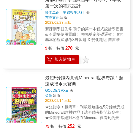
險中順利和AI一起升級進化呢？ & 《寫給中學
Minecraft的指令、指令方塊與紅石迴路設計，
第一次的程式設計
生看的AI課：AI生態系需要文理兼具的未來人
親手體驗到與數理相關的變數與結果的因果關
才（增訂版）》 &全新改版再升級，補齊最新
鈴木二正、主婦與生活社
著
係，以及訊號傳遞的邏輯觀念， 將可有效加強
AI資訊內容 增訂章節，專文講解最新、最夯的
布克文化
出版
程式設計的基本概念。 ◎一行指令先熱身 對於
生成式AI基本原理與應用， 例如當紅的
2023/02/23 出版
初學者來說，馬上就要打好幾串指令可能會覺
ChatGPT、Midjourney、Dalle-E等。 【第一本
新課綱學習先修 孩子的第一本程式設計學習書
得太複雜，很不容易學， 本書特別獨立一章
針對108課綱科技素養的趨勢教育書】 & AI一
& 不需要使用電腦！ 領先奠定基礎邏輯！ 9大
「一行指令」讓讀者熱身， 只要按書打出一行
定是理科腦？ 文科腦在AI發展有何重要性？
基本的程式思考X練習題 X 變化題組 隨書贈送
指令，就可以在Minecraft中立即擁有各種神奇
「AI界李白」蔡宗翰教授結合輔導高中以上學
78張角落小夥伴貼紙 角落小夥伴全員出動 一起
效果，看到各種奇景。 藉著本章，即使是
270
9
折
特價
元
生與台灣人工智慧學校的豐富經驗， 介紹國內
來玩遊戲、拆解問題、快樂學習吧！ 角落小夥
Minecraft的指令新手，也能夠朝向名場面還原
外AI應用發展與趨勢， 提供給正在嘗試接觸
伴全員出動，全程陪伴學習！ 不僅帶著小朋友
大師大步邁進！ 【書籍資訊】 ◎適讀對象：玩
加入購物車
AI、學習AI、運用AI、 甚至以AI為志業讀者最
搶先學會程式語言邏輯， 更讓小朋友增進主動
Minecraft半年以上 ◎適用平台：全機種平台 &
全面實用資訊！ 【學者專家誠摯推薦】 & 相較
發現問題、解決問題的能力。 & 〔國小3年級
於一些把 AI 理論講得硬梆梆的書籍，蔡教授這
以下〕請父母陪同閱讀及練習。 〔國小3年紀
本書非常適合想對 AI 了解的中學生，或任何
以上〕可以自行閱讀，也請父母盡可能陪同閱
最短5分鐘內實現Minecraft世界奇蹟！超
AI 新手。&mdash;&mdash;臺灣大學電機工程
讀及練習。 & ▲新課綱的先修預習 隨著資訊科
速成指令大寶典
學系教授&葉丙成 108課綱的核心精神是「終身
技使用的軟硬體工具進步，計算機科學發展出
GOLDEN AXE
著
學習」，本書對應108課綱精神，超前佈署，呈
的資訊技術架構出現今的資訊社會。人們習於
尖端
出版
現多元跨域整合的實例，帶領同學們一起培育
使用電腦，擁有更多創造新價值的機會。日本
2023/02/14 出版
AI核心素養！&mdash;&mdash;&輔仁大學中國
從2020年起將程式設計列入小學必修課程，而
★短指令！超簡單！刊載最短能在5分鐘就完成
文學系副教授&劉雅芬 & 【內容簡介】 AI沒有
台灣的新課綱也因應世界潮流將程式語言列入
的Minecraft超神作品！讓奇蹟彈指間就發生！
辦法隨機應變，卻能取代50%人類工作。 但別
課程中。 ▲小學生就能充份理解的基本邏輯 本
★公開平常絕對不會在Minecraft裡看到的景
擔心，你可以先建立AI的核心素養！ & AI雖是
書希望讓小朋友在正式學習程式設計之前，預
象，只要學會這些指令，你也可以當個創造奇
顯學，卻又讓人望而生畏， 誰不必擔心被AI淘
先認識電腦的語言與邏輯，以小學1、2年級生
252
79
折
特價
元
蹟的創世神！ ★還能邊玩邊學程式的基礎邏
汰？誰可以搭上AI熱潮？ 身處在AI領域，每年
就可以理解的程度切入，用推疊積木或猜謎等