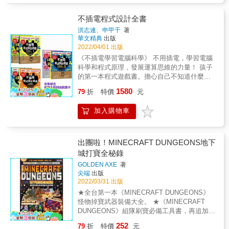
概念，例如最簡單的幾何圖形拿捏，和材質挑
麼，都會在一開始接觸到的橋段就是「我要建
選的觀感差異，以及配色對於使用者心境的影
造一個冒險基地」。這個冒險基地就像是
不插電程式設計全書
響等內容，也都是適時放入。而讀者藉由本書
「Safe House」一樣，是所有玩家進行冒險的
洪志連、申甲千
著
所學習到的一切內容，都是在遊戲內發生的，
避難所和補給站，裡面的功能越齊全，對往後
華文精典
出版
故在美學前冠上「虛擬」一詞。 &
冒險進程就越有利。本書就是在示範一個完美
2022/04/01 出版
冒險基地所應該具備的所有功能該怎麼設計。
《不插電學習電腦科學》 不用插電，學習電腦
& 關鍵的基地位置 基地的位置越靠近冒險區域
科學和程式原理，發展運算思維的力量！ 孩子
越好，因為會節省不少往來的行走時間。但是
的第一本程式遊戲書。擔心自己不知道什麼是
如果冒險區域是在海底，或是在熔岩中呢？在
程式教育，不知道如何開始的父母和老師，都
1580
這種地勢竣危的生態環境下要完成一座冒險基
79
折
特價
元
可以用本書開始和孩子開始程式教育。 這本書
地，搬運一磚一瓦都有風險，一般讀者很難完
不是一本按步驟操作執行的工具書，而是充滿
成。故本書也安排了這些危險區域的基地蓋
加入購物車
許多孩子可以做的簡單而有趣的遊戲書。利用
法，讓玩家冒險更順利。 & 逐層提供立體設計
本書可以自然地學習電腦科學的原理，透過各
圖，新手也會蓋 本書另一大特色就是提供大量
種圖片和插圖解釋，培養運算思維以及解決問
的平面圖，把每一座結構龐大基地，逐層提供
題的能力。書末附有各種配件，並提供了詳細
出團啦！MINECRAFT DUNGEONS地下
各方塊的位置，讓有心學習的讀者，即使是新
玩法，您也可以利用生活中隨手可得的物品如
城打寶全秘錄
手也沒問題，只要按圖設置方塊，照樣能夠完
杯子、吸管、黑白棋來進行必要的活動。你將
成各種型態的基地。 &
GOLDEN AXE
著
會發現，讓孩子理解程式思維與運算的工具隨
尖端
出版
處可見。 就從現在開始，動手動腦來玩不插電
2022/03/31 出版
的遊戲吧！ 《不插電的程式遊戲課》三大特色
★全台第一本《MINECRAFT DUNGEONS》
1.各種生活化的問題及遊戲活動，連結程式語
怪物掉寶武器裝備大全。 ★《MINECRAFT
言。 2.不用打開電腦，就可以培養電腦科學與
DUNGEONS》組隊刷寶必備工具書，再追加主
基礎運算思維能力。 3.包含了各種活動附件，
流配裝建議，讓刷寶速度更上一層樓！ ★本書
讓孩子實際操作學習。 【在開始進行之前要瞭
252
79
折
特價
元