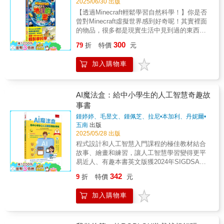
2025/06/30 出版
【透過Minecraft輕鬆學習自然科學！】你是否
曾對Minecraft虛擬世界感到好奇呢！其實裡面
的物品，很多都是現實生活中見到過的東西
喔！透過真實照片深入了解遊戲中的世界！結
300
79
折
特價
元
合四格漫畫與Minecraft，輕鬆學習科學知識！
將虛擬遊戲世界與現實世界巧妙結合，帶來生
加入購物車
動有趣的學習體驗！探索地球、礦石、植物、
木材、生物與工具的奧祕。這本書是原版暢銷
插圖百科全書的全新改版，原版Minecraft教育
書籍已經售出超過12萬本，這次特別增添了適
AI魔法盒：給中小學生的人工智慧奇趣故
合兒童閱讀的漫畫內容，希望藉由小朋友對於
事書
Minecraft的喜愛，開啟對自然科學的興趣！
鍾婷婷、毛昱文、鍾佩芝、拉尼•本加利、丹妮爾•
【知識學習重點】#地球的結構 #石頭與礦
席衣、楊一思
著
五南
出版
石 #花、草 #植物與果實 #樹木 #陸地生
2025/05/28 出版
物 #水中生物【學習領域分類】◎適讀年齡：
程式設計和人工智慧入門課程的極佳教材結合
小學中年級以上，建議10歲以下親子共讀或教
故事、繪畫和練習，讓人工智慧學習變得更平
師導讀◎教育議題：戶外教育◎學習領域：自
易近人、有趣本書英文版獲2024年SIGDSA國
然科學
際會議 最佳教學論文獎亞馬遜讀者評5顆星強
342
9
折
特價
元
力推薦楊光磊臺灣大學領導學程兼任教授／前
台積電研發處處長陳縕儂 臺灣大學資訊工程學
加入購物車
系教授施百俊國立屏東大學學術副校長國立屏
東大學文化創意產業學系教授以有趣、吸引
人、構思精巧的故事幫助孩子（還有成年人）