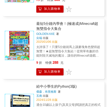
別新增2025年版本給台灣讀者的話，值得閱讀
力】：從設計小屋、櫻花樹到火堆與劍，讀者
溫泉、庭院樹木、搖搖橋、傳說之劍，打造獨
與深思★獲得教育部推動數位學習績優人員領
可以自由創作，將腦海中的想法變成現實。
一無二的地圖！ 頼鿰 特色建築 —— 萬聖節
加入購物車
航獎的蘇澳國小教師：邱怡雯老師肯定此書為
【培養邏輯思維】：透過特效運用與簡易程式
小屋、懸掛式房屋、拳擊擂臺、迷你叢林樹
AI教育最佳指導參考書★獲得教育部閱讀推手
設計，訓練思考與解決問題的能力。 【提升電
屋，顛覆你的創造力！ ⚙ 紅石機關 —— 可
獎、臺北市優良教師的石牌國小退休教師林于
腦操作技能】：熟悉3D建模、特效應用、音效
動式機器人、隱藏儲物箱、速射炮、TNT 煙火
靖老師語文審訂與推薦AI發展至今已經密不可
最短5分鐘內學會！(極速成)Minecraft超
設定與程式語法，打下科技素養的堅實基礎。
發射器，讓世界動起來！ 這本書能幫助小朋
分的融入我們的日常生活，放眼所見的各種事
無雙指令大集合
【增強自信心】：完成屬於自己的遊戲作品，
友： 頽鴹 激發創意：學習如何用簡單方塊拼出
物，例如：交通工具、居家電器、網路客服，
累積從無到有的成就感，提升自我肯定。 【培
細節滿滿的建築。 頽鴹 增強邏輯思維：透過設
GOLDEN AXE
著
還有普遍於市面上的各款3C遊戲。本書是長年
養團隊合作精神】：透過學習團隊研發模式，
尖端
出版
計與紅石機關，訓練解決問題的能力。 頽鴹 提
研究AI並且活躍於各個科技領域的作者，透過
2025/01/06 出版
體驗分工合作與集體創作的樂趣。
升美感與觀察力：學會搭配不同方塊，創造出
吸引讀者目光的童趣插圖，搭配簡單易懂的專
更真實的效果。 頽鴹 快速完成作品：每項設計
太誇張了！只要5分鐘就馬上讓麥塊角色變得超
業內容，因此成為各年齡層讀者可以輕鬆明白
都能 3 分鐘內完成，簡單又有成就感！ 只要按
無雙！★超無雙指令大集結！從簡單有趣的功
AI概念的一本入門書。書中設計了好玩的「AI
照書中教學，你也能變身 Minecraft 建築工匠，
能到毀天滅地的魔法，讓你的Minecraft遊戲技
冒險學習地圖 」紙上遊戲，讀者能夠從中更輕
用最短的時間，打造最華麗的作品！
能全面升級！★超簡單操作，超震撼效果！就
鬆的體會AI的學習方法，一邊閱讀、一邊跨頁
288
9
折
特價
元
算是指令新手，也能快速掌握最實用的技巧！
追蹤地圖，透過探索尋找寶箱的路線體驗裡更
★超多創意玩法！無論是打造超酷道具還是設
加深刻理解「AI強化學習」的具體過程。◎本
加入購物車
計奇妙場景，一本書教會你全部秘技！【初學
書關鍵字：#人工智慧 #3C遊戲 #專業分工 #人
者到高手都適用！學指令再也不難！】
類智慧 #機器人 #自動駕駛 #AI自動化 #智慧城
Minecraft的指令系統雖然功能強大，但對於許
市 #智慧管理系統 #人類未來【掌握趨勢✕接軌
多玩家來說，一直是最難以駕馭的挑戰之一。
給中小學生的Python(3版)
未來】AI新世代必讀的核心知識，本書規劃平
本書針對「最快上手」這一需求，提供詳細、
均每二頁就透過一組插圖來示意，讓AI的情境
傑森．布里格斯
著
易懂的教學，從基礎指令到高階應用都一網打
五南
出版
說明更加清楚明白。如果平時有一種翻開滿是
盡。本書精心設計四大章節：第1章：初級篇教
2024/11/28 出版
文字的專業知識書就想睡覺的現象，一定要來
你用簡單的指令和指令方塊實現各種創意，像
試試看本書！享受愉快的閱讀體驗吧！【本書
適合10歲以上孩子(及其父母)閱讀把真正的程式