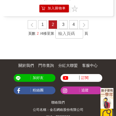
曾登上日本Amazon攻略本圖書類單月排行榜前
解的】 ★讓孩子與程式設計變親近的不插電遊
50名。 & ◎甚麼是《MINECRAFT
戲 1.就這樣開始程式設計教育吧！ 》為什麼需
加入購物車
DUNGEONS》 《MINECRAFT
要程式設計教育？ 我們現在生活在怎樣的一個
DUNGEONS》（中譯：MINECRAFT地下城）
世界呢？利用智慧型手機購物、與美國朋友進
是MINECRAFT系列的遊戲，玩法類似《暗黑
行視訊、利用網路快速搜尋各種情報
破壞神II》，玩家角色將以第三人稱在各種隨機
1
2
3
4
&hellip;&hellip;，這些都是大家習慣的日常了
生成的地圖上冒險，可以選擇單人打寶，也可
吧！未來，我們所生活的世界又會變成怎樣
以到線上找其他玩家一起攻略地圖，主要的樂
頁數
2
/4
移至第
頁
呢？無人駕駛車的普及，機器人為我們進行手
趣就是打神裝，培養自己的角色能力，逐漸攻
術，用一支智慧型手機就能遠距離遙控家中的
略越來越有挑戰性的新地圖。 & 本書特色 & 1.
所有家電，未來的時代應該如此吧！而讓這些
介紹各主流武器防具與神器的搭配法。九大流
變化成為真實的關鍵，就是「程式設計」。 未
派樣樣精湛，每種成形後就讓你好像換一個新
來將生活在被程式設計操控世界中的孩子們，
遊戲體驗一樣。 2.統計近戰、遠程、護甲、神
理所當然的必須要認識程式設計才行。並且，
器與附魔玩家使用率排名，並分析其中原因，
針對程式設計會產生的問題與狀況必須有能力
關於我們
門市查詢
分紅大聯盟
客服中心
讓你憑藉思考，組出適合自己的最強流派！ 3.
解決，而這也是為什麼全世界各國都在新的課
強力鍍金裝來源古代狩獵的關鍵攻略。 4.全關
程綱要中納入程式教育，讓孩子們也學習程式
卡地圖掉寶、寶箱位置、過關技巧等全面攻
設計，並且培養實際解決問題的能力。 》不知
加好友
訂閱
略。 5.最完整的怪物、裝備、附魔數值資料。
道該如何開始程式設計教育？就從不插電遊戲
&
開始吧！ 那麼，現在要從哪裡開始程式設計，
粉絲團
追蹤
又該如何開始呢？若要學習程式設計就必須先
了解程式設計嗎？那會很困難嗎？ 如果你也有
這麼多疑問，那麼，就從不插電遊戲開始著手
聯絡我們
程式設計教育，如何？ 什麼是不插電
(unplugged)？如同字面上的意思，不插電，即
公司名稱：金石網絡股份有限公司
沒有連結電腦的電腦教育活動。學習電腦卻不