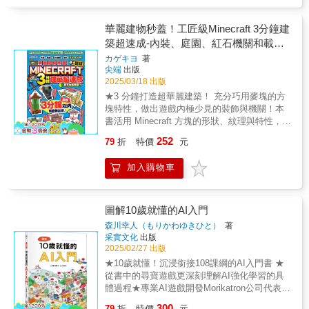
比」，以及眾多新夥伴，繼續朝著「世界的盡
為數據科學家的母親學習這個引人入勝的故
習，從「創建基本的塊」開始，延伸到「火焰
頭」邁進。然而，這次他們將面對前所未有的
事，介紹AI的核心概念，如：訓練、權重和監
特效」、「煙霧特效」的使用教學，讓作品不
強敵——「終界使者」！這場對決不僅考驗著
督式學習。作為一名發展心理學家，我發現這
華麗建物秒蓋！工匠級Minecraft 3分鐘建
再單調。鉸鏈應用的三個實作——蹺蹺板、旋
他們的勇氣與智慧，更將揭開更多關於
種結合故事、插圖和練習的方式，讓AI變得不
築超速成-內裝、庭園、紅石機關和載具
轉平台與可開關的門，則能讓遊戲場景變得更
MINECRAFT世界的秘密！ 漫畫延續了遊
再令人卻步，更加親切有趣，特別適合年輕讀
技法公開！
加生動有趣。 實作部分在第三章展開，帶領讀
カゲキヨ
著
戲的經典元素，忠實還原地形、角色與道具細
者。」──丹佛大學大腦、人工智慧與兒童研究
尖端
出版
者一步步使用地形編輯器打造夢幻場景「雪中
節，同時加入大量趣味遊戲梗。讀者不僅能在
中心主任 Pilyoung Kim 博士。
2025/03/18 出版
小屋」，運用取消功能製作門窗，並透過光效
劇情中感受冒險的熱血，還能學習到實用的製
應用製作火堆與劍等道具，讓小遊戲呈現更高
★3 分鐘打造超華麗建築！ 充分巧用麥塊的方
作教學和遊戲技巧，即使從未玩過
質感。同時也會學習如何建模出栩栩如生的
塊特性，做出遊戲內極少見的裝飾與機關！ 本
MINECRAFT，也能樂在其中！ 【第4集亮
「櫻花樹」，再加上製作告示牌的圖形介面練
書活用 Minecraft 方塊的形狀、紋理與特性，打
點】 全新強敵登場：終界使者來襲！尼克
習，以及為遊戲添加背景音樂的技巧，讓整個
造出遊戲內不容易看到的特殊外觀！舉例來
一行人該如何應對這場驚險對決？ 夥伴羈
252
79
折
特價
元
作品從視覺到聽覺都充滿細節與溫度。 第四章
說，日本刀擺飾的刀身其實是 終界燭，因為它
絆加深：與新夥伴的合作與默契，讓冒險更加
則開始進入程式基礎教學，從建立第一個
會發光，讓刀刃看起來閃閃發亮；又比如，利
精彩！ 爆笑情節升級：從糧食危機到南瓜
加入購物車
「Print('Hello world!')」腳本開始，逐步理解Lua
用紅樹林木地板門露出的近圓形孔，搭配青金
派大戰，趣味橋段讓人捧腹大笑！ 熱血戰
語法的基本知識。包括如何透過程式碼改變
石方塊、黃金方塊與紅石方塊，就能呈現出幾
鬥場面：普拉蒂娜與路比的宿敵對決，劇情張
Part顏色、設置for與while迴圈、使用if條件語法
乎無法實現的小型圓孔設計！這樣的創意手
力十足！ 第4集為你帶來一場既熟悉又全新
控制遊戲邏輯，甚至製作能隨時間閃爍的燈光
法，在本書中比比皆是，讓你的建築更具獨特
圖解10歲就懂的AI入門
的麥塊冒險，無論是MINECRAFT迷還是新讀
效果。此外，也能學到如何透過touch事件增加
魅力！ 本書特色： ✅ 3 分鐘速成！ 從室內家
者，都能從中找到屬於自己的樂趣與感動！
森川幸人（もりかわゆきひと）
著
互動性，進而改變人物跳躍與奔跑屬性，讓自
具、庭院擺設到紅石機關，短短時間內就能完
采實文化
出版
己的小遊戲玩起來更有層次。 在最後一章，本
成超有質感的作品！ ✅ 靈活運用方塊！ 透過細
2025/02/27 出版
書會教導讀者如何將完成的作品「發布與設
緻的搭配，讓一般方塊變成 拳擊沙包、飲料吧
★10歲就懂！沉浸銜接108課綱的AI入門書 ★
定」，並進行「手機應用端測試」，甚至介紹
台、王座、冷凍倉庫 等特別設計！ ✅ 80+ 種創
從書中的尋寶遊戲更深刻理解AI強化學習的具
「團隊合作研發」的流程，協助讀者將個人創
意建築教學！ 頼鿠 室內裝飾 —— 智慧型電
體過程★專業AI遊戲開發Morikatron公司代表：
意推向更廣的舞台，和更多人分享自己的成
視、復古擺鐘、毛巾架、殭屍培養槽，讓家變
森川幸人，精心為孩童撰寫的入門書，並且特
就。 ◎本書對讀者的幫助 【激發創意與想像
300
得超有個性！ 頼鼳 戶外景觀 —— 天然露天
79
折
特價
元