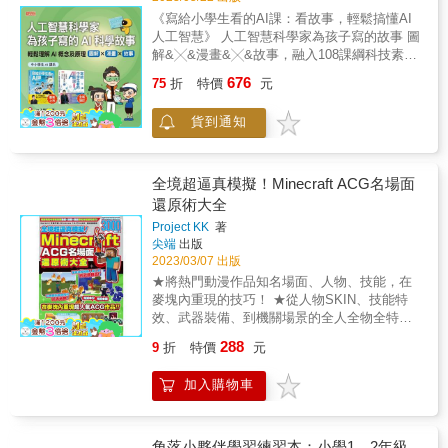
岡老師提供的示範與練習， 你就可以讓自己創
《寫給小學生看的AI課：看故事，輕鬆搞懂AI
作的故事變成動畫！ 一起來玩吧！ ★適讀年
人工智慧》 人工智慧科學家為孩子寫的故事 圖
齡：國小中年級以上 &
解&╳&漫畫&╳&故事，融入108課綱科技素養
議題 輕鬆理解AI概念及原理，零基礎也能懂！
676
75
折
特價
元
你是否曾經用過Siri或Google等語音助理進行對
話？ 或者跟朋友玩有趣又可愛的變臉濾鏡呢？
貨到通知
你知道ChatGPT、生成式AI、深偽技術究竟是
什麼嗎？ 以上這些都是AI人工智慧的應用！ AI
人工智慧是現代科技中非常重要的領域， 幫助
我們解決很多問題，讓生活更方便、智慧。 本
全境超逼真模擬！Minecraft ACG名場面
書是中央大學資工系蔡宗翰教授為小學生量身
還原術大全
打造的圖文知識讀本， 收錄九篇生活中的AI故
Project KK
著
事，搭配活潑生動的漫畫及生活化的插圖解
尖端
出版
說； 故事最後更有延伸AI知識、相關思考提問
2023/03/07 出版
及問答挑戰， 幫助孩子輕鬆理解豐富又有趣的
★將熱門動漫作品知名場面、人物、技能，在
AI技術與應用， 進而激發孩子對科技的興趣與
麥塊內重現的技巧！ ★從人物SKIN、技能特
熱愛！ ★ AI入門書首選 ★&專家學者好評推薦
效、武器裝備、到機關場景的全人全物全特效
★ AI新世代必備的核心素養 小學生阿智與小慧
的完美模擬大實現！ ★免費ACG、人物SKIN
是一對古靈精怪的兄妹檔， 他們某天巧遇了大
288
9
折
特價
元
大圖鑑本本有！ 本書利用Minecraft的指令、指
學教授「AI界李白老師」及AI機器人「小
令方塊與紅石迴路玩法，將知名動漫作品的人
羅」， 沒想到兄妹卻也因此闖進一連串的AI大
加入購物車
氣角色與施展技能等名場面進行超逼真還原，
冒險！ 從看醫生、線上遊戲到棒球賽，原來生
藉著本書教學，讀者將可在自己的麥塊世界
活處處有AI， 兄妹倆大感驚奇的同時，也對AI
中，做出令人熟悉的各種超酷外觀與超炫技能
產生許多大哉問&hellip;&hellip; 他們可否在冒
喔！ 同時在製作過程中，讀者將能夠接觸到
角落小夥伴學習練習本：小學1、2年級