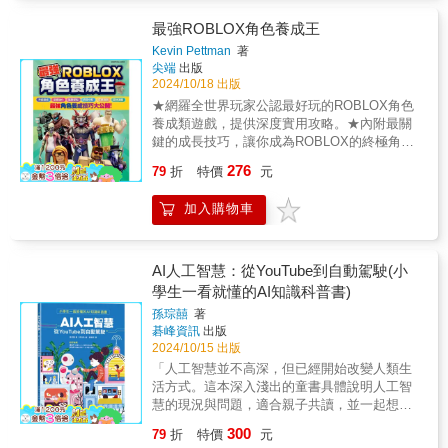
尖高手。無論你是新手還是老玩家，只要掌握
整了我混亂的內容。另外，我也深深感謝
伏與角色成長，故事張力十足。超強劇情：探
這本書中的祕技，你就能成為Minecraft的王
最強ROBLOX角色養成王
Jamshouse 的池田利夫先生給予我這個機會，
索、戰鬥、收集資源與養成，元素豐富，步步
者，橫掃一切挑戰！【如何變強】生存大師：
辛勤的和我一起工作將近一年。在此藉由這個
驚奇。精美畫風：巧妙融合像素風與日式漫畫
Kevin Pettman
著
學會在惡劣環境下持續生存，掌握基礎資源的
機會，向兩位表達感謝之意，謝謝你們。【適
尖端
出版
風格，視覺效果絕佳。合家共賞：適合親子共
高效運用，例如使用漏斗與箱子自動收集食
讀年齡】▲ 適讀年齡：2～6歲親子共讀；8歲
2024/10/18 出版
讀，也讓Minecraft迷找到冒險靈感。原汁原味
物，讓你的飢餓值永遠保持滿格。冒險高手：
以上自己閱讀。【編輯推薦】從小孩著迷的遊
的麥塊大冒險正式進入第二集！
★網羅全世界玩家公認最好玩的ROBLOX角色
探索未知領域，掌握定位技巧，找到隱藏在地
戲話題出發，本書作者將多年遊戲設計的經
養成類遊戲，提供深度實用攻略。★內附最關
底深處的寶藏，例如快速定位古代殘骸製作最
驗，讓本書規劃架構也有如遊戲一般有趣。平
鍵的成長技巧，讓你成為ROBLOX的終極角色
強裝備，讓終界龍看到你都會怕。紅石機關天
均每二頁搭配彩色的插圖（貓咪或是AI君）搭
培育大師！在ROBLOX最受歡迎的遊戲分類
276
才：從簡單的門機關到複雜的自動農場，你將
79
折
特價
元
配深度的知識含量，文章以輕鬆的口氣進行，
中，角色養成類遊戲以其豐富的劇情、多變的
學會如何利用紅石與觀察者方塊製作無限資源
讀起來很自在愉快，更勝純漫畫格式有些資訊
玩法，吸引了無數玩家。角色養成遊戲能讓玩
農場，確保物資供應無窮無盡。指令與方塊設
加入購物車
深入說明不容易，但這本兼顧了趣味度知識量
家享受從零開始，培養角色到達巔峰的過程。
計王：熟悉遊戲中的指令，使用指令方塊自動
的平衡。書中設計「AI冒險學習地圖」和讀者
不管你是管理餐廳，攀爬珠峰，還是訓練你的
生成各種機關，讓你不費吹灰之力就能擁有最
互動，有遊戲破關的歡樂氣氛，看起來讀者的
手臂摔跤實力，這些遊戲都讓你體驗到角色一
強裝備與工具。不論你是剛進入Minecraft的新
閱讀自由度是有的，無論從哪一篇開始讀都可
步步成長的樂趣與成就感。本書收錄全世界玩
AI人工智慧：從YouTube到自動駕駛(小
手，還是遊戲中的老手，這本書都將帶領你全
以，達成隨手、隨時、隨地攝取知識的便利。
家都公認，目前市面上最熱門的角色養成遊
學生一看就懂的AI知識科普書)
面升級，變得無比強大！
本書重點是可以讀得很開心，延伸從閱讀取得
戲，包含了：★EMERGENCY RESPONSE
孫琮囍
著
的任何收穫都是讓快樂加倍，身為編輯真心推
LIBERTY COUNTY★Mt.珠峰攀爬★RO市民★
碁峰資訊
出版
薦給所有想認識AI的人！
在披薩店工作★成長★南極探險隊★突入點★
2024/10/15 出版
越獄★綠維爾★打扮打動人★MY
「人工智慧並不高深，但已經開始改變人類生
RESTAURANT!★Race Clicker★手臂摔跤模擬
活方式。這本深入淺出的童書具體說明人工智
器★音速模擬器★恐龍園大亨★健身房聯盟每
慧的現況與問題，適合親子共讀，並一起想想
款遊戲都經過嚴格測試與分析，書中整理出實
我們的未來。」 － 溫怡玲｜財團法人人工智慧
用的養成心得，讓你事半功倍，包含以下技
300
79
折
特價
元
科技基金會執行長 ▍ 關於本書 現今最流行的
巧：【快速成長攻略】：教你如何快速提升角