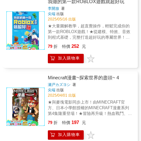
了解人工智慧處理的基礎知識。幫助讀者跟上
我做的第一款ROBLOX遊戲就超好玩
現今所處美麗新世界的AI步伐。●看故事學習：
李開放
著
生活化的故事，輔以親切有趣插畫，輕鬆就能
尖端
出版
了解並學習AI 相關理論，幫助讀者解開許多這
2025/05/16 出版
個最新科技背後「魔法盒」的奧秘。●挑戰遊戲
★大量圖解教學，超直覺操作，輕鬆完成你的
練習題：每章後的習題，設計簡單，只要運用
第一款ROBLOX遊戲！ ★從建模、特效、音效
四則運算題，即可輕鬆學會入門分類演算法和
到程式基礎，完整打造超好玩的專屬世界！ 本
模型訓練。書後並附所有習題的答案。●教導孩
書從ROBLOX Studio的安裝、基本工具練習，
252
子們AI的核心基礎：學習邏輯與批判思考，閱
79
折
特價
元
到親手打造雪中小屋、櫻花樹、火堆與劍，本
讀本書練習各單元習題不需要任何電腦或是程
書帶領讀者用最簡單的方法，完成人生第一款
式碼，即可清楚地帶領孩子們理解AI的核心邏
加入購物車
屬於自己的ROBLOX遊戲。不只教建模與場景
輯。●適合所有對人工智慧想了解的初學
設計，還深入介紹火焰、煙霧、光效等特效應
者。 透過人人理解的有趣生活故事
用，並用大量圖片引導學習基礎程式語法，像
──「如何找到最合適的家庭寵物」，幫助中小
是閃爍燈光、角色跳躍調整、製作互動機關
Minecraft漫畫~探索世界的盡頭~ 4
學生理解AI的關鍵概念。讀者跟隨主角康康和
等，讓遊戲變得更好玩。完成作品後，還能學
瀬戸カズヨシ
著
娜娜這對兄妹一起展開尋找領養小狗的旅程
習發布到平台，甚至進行手機端測試與團隊合
尖端
出版
「並且一步步完成我們設計的活動」便能輕鬆
作，真正讓創意被更多人看見。透過清楚步驟
2025/04/01 出版
的理解像「機器學習」和「AI模型」這些人人
與圖示，即使是第一次接觸也能輕鬆上手，從
★與麥塊電影同步上市！由MINECRAFT官
朗朗上口的詞彙。 本書引導年輕讀者了解
零開始就做出超有成就感的好玩遊戲！ ◎章節
方、日本小學館授權的MINECRAFT漫畫系列
人工智慧過程的三個步驟：收集、訓練、決
簡介 首先介紹「Roblox Studio的安裝與啟
第4集隆重登場！ ★冒險再升級！熱血戰鬥、爆
策。每章節結尾的習題︐能讓讀者實際運用新
動」，並且透過體驗「Obby範本（跑酷遊
笑情節與全新強敵交織，讓人熱血沸騰！
學到的技能。這本書所提供的AI知識與技能︐
197
戲）」來快速了解ROBLOX Studio的魅力。接
79
折
特價
元
本作是一部結合MINECRAFT遊戲特色與日式
使下一代的AI原生世代能在日常生活中運用並
著，讀者會熟悉基本工具欄，並動手製作簡單
熱血冒險的絕佳漫畫。主角「尼克」與冷靜理
評估AI更重要的是︐讓他們能深刻了解AI的運
又充滿成就感的「閃爍燈」，在短時間內體會
加入購物車
智的前人類「格雷」、會說話的苦力怕「涅
作原理與應用。「這本書透過一對兄妹，向身
到創作的樂趣。 第二章進一步進行基礎操作練