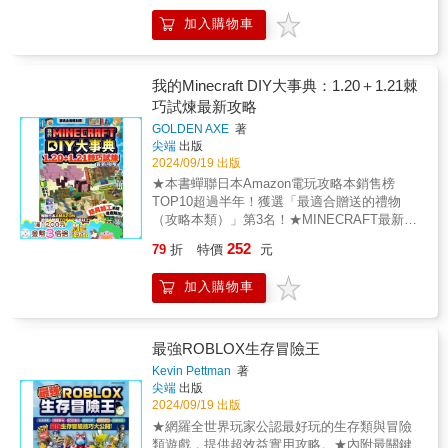
關鍵字&mdash;&mdash;AI人工智慧 各位，你
色能力，讓你輕鬆超越其他玩家。 【資源分配
加入購物車
跟上了嗎？ 人工智慧的普及化，讓我們必須了
策略】：最佳的資源運用技巧，讓你的角色事
解它的存在意義！ 一本讓兒童淺顯易懂的人工
半功倍，快速達成目標。 【社交互動指南】：
智慧知識科普書 培養孩子的理科腦與補足孩子
教你如何有效建立人際關係，在遊戲中獲得更
的生活常識 成為世界未來趨勢菁英中的一份子
我的Minecraft DIY大事典：1.20＋1.21棘
多幫助和資源。 【職業與技能培育】：選對職
Part_1 人工智慧在哪裡？ Part_2 用人工智慧編
巧試煉最新攻略
業、培養核心技能，讓你的角色發展方向更為
織夢想 Part_3 值得省思的議題 從早晨睜開眼
明確。【經濟管理技巧】：掌握經濟系統，學
GOLDEN AXE
著
睛到入睡， 讓我們來觀察一下隱藏在我們身邊
會賺錢、理財，讓你的角色變得更富有。 【角
尖端
出版
的人工智慧吧！ 從YouTube到自動駕駛，人工
色外觀打造】：如何讓你的角色不僅強大，還
2024/09/19 出版
智慧的一切！ 人工智慧在哪裡？包括人工智慧
要吸引眼球，成為人群中的焦點！本書將帶你
★本書蟬聯日本Amazon電玩攻略本銷售榜
音箱，它能聽懂我的話，掃地機器人在房裡清
深入了解這些受歡迎的角色養成遊戲，並提供
TOP10超過半年！獲選「最適合贈送的禮物
潔打掃，智慧型手機的攝影機可以辨識我的
你最實用的培育技巧，助你成為遊戲中的角色
（攻略本類）」第3名！★MINECRAFT最新版
臉。從現在開始，了解我們周圍的人工智慧，
養成大師！
本焦點「試煉之間」徹底分析！挑戰方法、陷
並一起感受人工智慧的精彩表現！ 能聽懂我說
252
79
折
特價
元
阱應對、發掘寶庫等無一不全！★包含生存、
話的音箱，讓日常生活變得輕鬆的冰箱和冷
建築、紅石等新技巧數量超過700個以上！
氣，我們每天看到的Netflix和Youtube......這些
加入購物車
JAVA版、基岩版全機種適用！【風靡日本玩家
人工智慧比我們想像的還要更接近我們的生
的 Minecraft 終極攻略寶典】從新手入門到進階
活。要正確理解這些人工智慧，首先需要了解
玩法，一應俱全，現在中文版正式登台！想在
人工智慧的使用方式。 《AI人工智慧：從
Minecraft中打造屬於自己的世界的玩家，本書
最強ROBLOX生存冒險王
YouTube到自動駕駛》是一本兒童知識科普
將是你最得力的助手！【超過700個玩法技巧與
書，從早晨睜開眼睛的那一刻起，到入睡時，
Kevin Pettman
著
配方，最豐富的麥塊最新版資訊讓你看得過
尖端
出版
都能發現日常的人工智慧，並有趣的展示人工
癮】面對麥塊這廣大的世界，超自由的玩法，
2024/09/19 出版
智慧的活躍程度。另外，也將介紹人工智慧在
喜歡蓋建築的新手，可能連建材都不知道要去
藝術、購物和多媒體等各個行業的使用情況，
★網羅全世界玩家公認最好玩的生存類與冒險
哪裡找；喜歡玩生存的新手，可能連第一天晚
並解釋我們與人工智慧息息相關的未來，以及
類遊戲，提供超效益實用攻略。★內附最關鍵