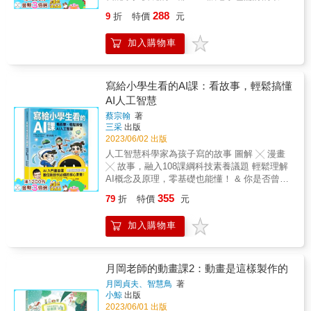
等於把麥塊從頭到尾徹底翻新，讓你體驗完全
型威力加強版感應式機關作法滿載！老手要精
不同以往的世界的「考古系統」， 本書將提供
288
9
折
特價
元
進設計技巧就趁現在！ ★1.20The Trails Tails
探索起手式，引導讀者進入這浩大有又新奇無
Update 速報！使你掌握最新的遊戲改版內容！
比的全新領域！ &
加入購物車
& 麥塊技巧神速UP起來！讓好友對你猛打6666
的學習機會都在這本拓荒大絕技裡面！ & 本書
提供成為一位麥塊老手的全部速成技巧，包
含： ■生存：如何收集資源、實用工具與裝備
寫給小學生看的AI課：看故事，輕鬆搞懂
的作法、探索世界寶物等求生技巧。 ■生物：
AI人工智慧
繁殖法、習性、打倒方法、各類植物培育等生
蔡宗翰
著
物大百科。 ■指令：一行指令、指令方塊、神
三采
出版
奇的感應設計與超越TNT威力的爆彈。 ■紅
2023/06/02 出版
石：基本原理、常見的紅石物件等基本紅石原
人工智慧科學家為孩子寫的故事 圖解 ╳ 漫畫
理教學。 ■建築：超魄力的終界龍之家、戰車
╳ 故事，融入108課綱科技素養議題 輕鬆理解
消防車、會發光的枕頭、拳擊殺包等創意十足
AI概念及原理，零基礎也能懂！ & 你是否曾經
的建物。 & 藉由本書的教導，讀者將可學習以
用過Siri或Google等語音助理進行對話？ 或者
下能力： ■生存與冒險：訓練事前準備的重要
355
79
折
特價
元
跟朋友玩有趣又可愛的變臉濾鏡呢？ 你知道
觀念，決定冒險目標後逐步前進的SOP規劃。
ChatGPT、生成式AI、深偽技術究竟是什麼
■指令與紅石：瞭解變數與結果的因果關係、訊
加入購物車
嗎？ 以上這些都是AI人工智慧的應用！ AI人工
號傳遞的邏輯觀念，將有效加強程式設計的基
智慧是現代科技中非常重要的領域， 幫助我們
本知識。 ■建築與設計：空間美觀的概念培
解決很多問題，讓生活更方便、智慧。 本書是
養、材質紋路的觀察與搭配的能力培養。 &
中央大學資工系蔡宗翰教授為小學生量身打造
月岡老師的動畫課2：動畫是這樣製作的
【書籍資訊】 ◎適讀對象：Minecraft新手 ◎適
的圖文知識讀本， 收錄九篇生活中的AI故事，
用平台：基岩版（Switch、手機平版、WIN10
月岡貞夫、智慧鳥
著
搭配活潑生動的漫畫及生活化的插圖解說； 故
小鯨
出版
等） &
事最後更有延伸AI知識、相關思考提問及問答
2023/06/01 出版