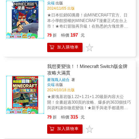
想法具體落實的執行能力☑發現問題和解決問
能夠畫畫或寫故事。這是因為人們認為人工智
尖端
出版
題的能力→這是一本讓孩子站上數位時代舞台
2024/11/05 出版
慧不擅長藝術和文學等任務。然而事實與人們
的必備工具書！▌輕鬆學會數位知識，幫助孩子
的普遍預期相反，能夠畫畫、寫故事、製作影
★日本狂銷60萬冊！由MINECRAFT官方、日
開啟未來科技之門●AI到底是什麼？它會搶走我
片、與人交談的所謂「生成式人工智慧」卻是
本小學館授權的MINECRAFT漫畫正式在台上
們的工作嗎？●感測器如何改變我們周圍的一
目前發展最活躍的領域，幾乎每天都有新技術
市！★奇幻冒險再升級！在熟悉的方塊世界中
切，甚至改變了足球比賽？●元宇宙聽起來很神
發布。如今科技已經發展到很難區分某些事物
展開震撼人心的英雄旅程，每一頁都是無法錯
197
祕，但你能在那裡建造屬於自己的城市！●網路
79
折
特價
元
是人類創造的還是人工智慧創造的。人工智慧
過的傳奇篇章！【第二集劇情提要】
世界裡的壞人怎麼攻擊電腦？我們要怎麼保護
看似正在從一個「工具」進化為一個創造者，
《Minecraft》官方授權正版漫畫隆重推出第二
自己？●程式設計很酷吧！你也能學會寫程式，
加入購物車
不過我認為沒有必要擔心人工智慧會搶走人們
集！ 跟著隨性自在卻勇敢無比的主角尼可，以
讓電腦聽你的指令！本書精心設計，從淺顯易
的工作。反而是無論何時你想畫一幅畫、寫一
及冷靜的前人類格雷，一起向著「世界的盡
懂的角度介紹了人工智慧（AI）、物聯網
個句子、創作一首歌、製作一個動畫，人工智
頭」展開冒險吧！ 新的夥伴竟然是綠色的超人
（IoT）、元宇宙、資訊安全和程式設計這五大
慧都會成為你可靠的夥伴，幫助你實現這些目
氣怪物！？【內容簡介】本作是一部將
我想要變強！！Minecraft Switch版金牌
核心數位知識。這些不僅是孩子未來必須掌握
標。我們未來將生活在一個人類與人工智慧共
MINECRAFT遊戲的自由精神與日式熱血冒險
攻略大滿貫
的基礎知識，也是他們通往數位未來的門票。
同生活、互相幫助的新時代。【作者2022年寫
完美結合的精彩漫畫。無論是地形場景、人物
讓孩子不僅僅是享受數位技術，而是成為「創
麥塊職人組合
著
給日本讀者的話】到目前為止，我寫過幾本適
角色還是各式道具裝備，全都忠實還原遊戲內
尖端
出版
造者＝改變世界的人」，擁有開創未來的力
合第一次接觸 AI 的人閱讀的AI 解說書，通常
的細節，但故事卻充滿了豐富的劇情張力。主
2024/10/18 出版
量！【本書特色】1.一個跨頁一個重點，迅速
要詳細解釋 AI 必須運用大量的數字和運算公
角「尼可」從一名懵懂的冒險者開始，在這個
掌握關鍵字及核心觀念。2.趣味生動的知識圖
★麥塊基岩版1.22+1.21+1.20最新內容大公
式。然而，有太多過於複雜的公式，其中還包
廣袤的方塊世界中探索未知，結交盟友、迎戰
解，秒懂複雜概念。3.結合體育和遊戲等貼近
開！全書超過300頁的攻略、爆多的3633個技巧
括了理科大學才會出現的專業數學，這對於初
強敵、收集稀有資源，更會面對源自黑暗次元
生活的豐富實例，引發學習興趣。4.每章重點
與資料讓你徹底變強！★新手與老手都適用的
學者來說，是一則門檻過高的學習。因此在專
的BOSS威脅！他不斷成長與突破，最終將勇
Quiz，加強記憶力。◎無注音◎適讀年齡：6~8
全方位攻略資訊，迅速掌握麥塊玩法核心就靠
為初學者所寫的書中，必須想辦法避免使用數
敢邁向世界的盡頭。無論是Minecraft老手還是
315
79
折
特價
元
歲親子共讀；9歲以上自行閱讀
這本！你是否想在Minecraft的世界中無往不
字、運算公式和專業術語。加上本書是針對孩
新手，都能在這趟冒險中找到屬於自己的感動
利？本書專為Switch版和基岩版玩家打造，提
童撰寫的，因此能夠使用的知識和詞彙都有所
和挑戰！【麥塊玩家不容錯過的特色】官方授
加入購物車
供全方位的攻略，從生存、冒險到複雜的紅石
受限，創作時感覺辛苦的同時也覺得很有趣。
權：忠實再現MINECRAFT的經典設定，媲美
機關與指令方塊，讓你從零基礎一路成長為頂
本書由編輯大內貴子協助完成，非常感謝她彙
遊戲體驗！冒險熱血：融入日式漫畫的情感起