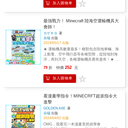
考，有助於訓練小朋友的邏輯思維能力，包括
加入購物車
將原本不可能實現的效果、外觀和功能帶入你
添加大砲、設置會動的方塊和傷害方塊等。
的遊戲世界中。這不僅是一本教你如何使用指
【寓學於樂】：在有趣的遊戲設計過程中，小
令的書籍，更是一場關於創造力、挑戰和成就
朋友不僅學習到新的技能，還能享受創作的樂
感的冒險！本書賣點：【各種特效、外觀、特
最強戰力！ Minecraft 陸海空運輸機具大
趣，最終可以將遊戲發布出去與朋友分享。 這
異功能，都能用指令做出來！】透過本書，你
會師！
本書的特色在於其簡單易懂的教學方式，所有
將學會如何運用指令來創造各種獨特的效果和
物件的程式都已內建完成，小朋友只需取出模
カゲキヨ
著
功能，徹底改造你的麥塊世界！【使用指令就
組並直接使用，無需複雜的程式設定。從基本
尖端
出版
能如你所願任意玩出你想要的效果！】無論是
操作到創建完整的遊戲，書中提供了詳細的步
2024/05/17 出版
召喚狂暴火焰的攻擊魔法、使出吸血攻擊的血
驟和指導，幫助小朋友輕鬆上手，享受遊戲設
★ 運輸機具數量最多！種類包含陸地車輛、海
之惡魔，還是鏈鋸惡魔大變身，本書都將教你
計的樂趣。 本書特色 【超簡單的步驟】：從開
上船隻、空中飛行器等各種型態，從陸地到海
如何通過指令實現這些令人嘆為觀止的功能！
啟 Roblox Studio 到儲存遊戲，每一步都有詳
洋，再到天空，各種運輸機具應有盡有！★ 每
【玩邊學程式的基礎邏輯概念！】指令改造不
細說明，保證你能輕鬆上手！ 【酷炫的機關設
個作品附帶真實世界照片做為比對，同時附加
僅僅是遊戲，更是一個學習程式設計基礎邏輯
252
79
折
特價
元
計】：加入傷害方塊、雷射、滑溜方塊、岩
生活相關常識，一本多得！★ 直覺式體驗材料
的絕佳途徑。本書將以實例引導你理解程式設
漿、傳送方塊和墜落方塊，讓你的遊戲變得超
選擇、測量建築、空間規劃等建築設計的相關
計的核心概念，讓你在遊戲中同時提升自己的
加入購物車
級有挑戰！ 【創意無限】：動手整理遊戲世
技能！◎提供直覺式體驗材料選擇、測量建
技能！【改造成功，會超有成就感！】每一次
界、決定起點、建造跑酷場地，讓你的遊戲世
築、空間規劃等建築設計技能的環境麥塊的運
成功的改造都將給予你巨大的成就感和滿足
界更加豐富有趣！ &
輸機具是透過玩家精心挑選適合的材料、準確
感，讓你更加熱愛遊戲、更有動力探索更多的
測量長寬高比例、合理規劃空間布局而建造
看漫畫學指令！MINECRFT超派指令大
改造可能性！【超好玩！自由地使用指令改造
的。這種設計方式使得運輸機具不僅外觀極為
進擊
你的麥塊世界！】本書將帶你進入一個無限的
相似真實世界的運輸工具，玩家在創作的過
創作空間，在這裡，你將成為自己遊戲世界的
GOLDEN AXE
著
程，將會逐步奠定3D空間的掌握能力。在遊戲
主宰，盡情發揮你的想像力和創造力！【讓你
尖端
出版
中完成這些運輸機具時，玩家同時也在體驗建
任意改造超好玩！學指令就是這麼簡單！】不
2024/04/02 出版
築設計的樂趣和技能。◎堆方塊玩法的助益本
需要成為專業的程式設計師，只需要掌握本書
OMG，我看完一本漫畫竟然就學會
書的運輸機具玩法是採用Minecraft內建的堆方