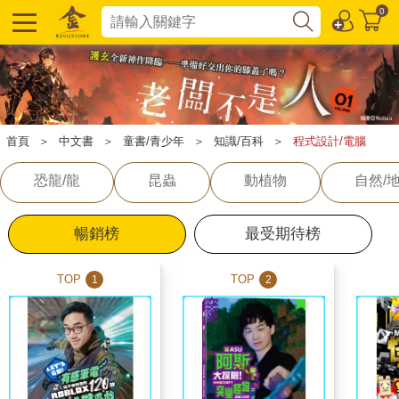
0
首頁
＞
中文書
＞
童書/青少年
＞
知識/百科
＞
程式設計/電腦
恐龍/龍
昆蟲
動植物
自然/
暢銷榜
最受期待榜
TOP
TOP
1
2