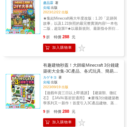
盧品霖
著
很長時間，這需要小朋友具備耐心和毅力，堅
ROBLOX是一個遊戲平台，全世界有超過2億位
尖端
出版
持完成自己的作品。◎閱讀本書運輸機具玩法
以上的兒童與青少年均在使用，它同時提供遊
2023/12/22 出版
的助益■車輛工程知識：製作警車、消防車、救
戲和遊戲設計工具給玩家(大部分為免費)，以玩
★集結Minecraft兩大年度改版：1.20「足跡與
護車等車輛的作品可以幫助小朋友了解各種車
家做遊戲給玩家玩的模式進行。2020年因全球
故事」以及1.21快照的最完整實測內容!一本包
輛的結構和功能，培養他們對車輛工程的興趣
疫情讓ROBLOX聲名大噪後，出現大量試玩影
二版，超划算!!★以最新規則、最新指令所衍生
和認識。■公共運輸理解：建造公車和日本新幹
片，原本以玩遊戲的國小生也開始對怎麼做遊
的最新玩法密技大公開!掌握改版最新脈絡的麥
線列車等公共運輸工具的作品可以教導小朋友
戲產生興趣。比較特殊的是，平台採取分潤的
288
9
折
特價
元
塊達人必看!!★Minecraft DIY大事典編輯團隊嚴
關於城市交通和公共運輸系統的知識，培養他
方式讓遊戲開發者參與，所以在國外有一些知
謹校對！給你最正確最完整的改版內容!!◎不用
們對城市交通運輸的理解。■水上交通認知：挖
名設計者才唸高中，就已賺到百萬美金。 &
加入購物車
額外安裝模組！利用最新指令就能做出超奇幻
土機、巡邏艇、馬達快艇等水上交通工具的作
【玩ROBLOX可以學到什麼】 在設計ROBLOX
動態視覺的新玩法大公開!!1.20新增指令
品可以讓小朋友了解水上交通工具的種類和功
遊戲這方面，ROBLOX不但提供基礎物件給玩
「display」與「interaction」，即「展示」與
能，拓展他們的水上交通認知。■航空知識拓
家使用，同時還能讓玩家對物件直接套用程式
「互動」實體，讓麥塊虛擬世界的景觀又變得
有趣建物秒蓋！大師級Minecraft 3分鐘建
展：客機、直升機、熱氣球等航空器的作品可
語言的方式進行設計，也就是玩家在邊做遊戲
更加多采多姿！本書按往例，除詳細說明指令
以幫助小朋友了解航空器的種類和運作原理，
築術大全集-3C產品、各式玩具、簡易機
的過程中，也能接觸並學習到程式設計的基本
的格式之外，還提供數個從簡單到進階的範例
擴展他們對航空知識的認識。透過製作這些運
邏輯。 &
關滿載！
カゲキヨ
著
讓你學習使用，從而加入自己的創意，做出獨
輸機具的作品，小朋友不僅可以享受到遊戲的
尖端
出版
一無二自我風格的「我的世界」！◎櫻花巡禮
樂趣，還可以同時學習到各種有趣的知識，培
2023/09/19 出版
大滿貫整理出以改版新物件「櫻花樹」建材為
養他們的創造力、想像力和學習能力。
【遊戲年資三日以上即適讀】【建築類、微紅
首的每一個新增方塊與道具，更有「自定義方
石】【JAVA/基岩皆適用】 ★麥塊3分鐘建築教
塊」，再加上獨家考古與鍛造大鑑賞的超豐富
學系列又一新作！首度引入3C產品建物、蒸氣
資料，細讀這一本，就能讓你馬上掌握全部的
龐克風機器人、各式遊樂機台等，讓你的建築
改版內容！
288
9
折
特價
元
技巧更上一層樓！ #掌握麥塊擬形建築界中最
高深的技巧 在麥塊中要做出逼真的建物，其實
加入購物車
只要把比例尺放大，工作時間拉長，看著照片