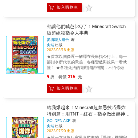
以及應用分析！ ★集結最新版核心要素「伏
本專業解謎高手麥塊達人聯合出題，內容囊括
加入購物車
聆」系方塊的使用創意，帶給你前所未見的物
當前十大腦力訓練益智題型，可以全方位訓練
件、建築與聲控機關的步驟教學！ & ◎當你凝
小朋友的大腦思維，而在他安靜地看書解題當
視深淵，深淵也凝視著你 本次改版最著名的地
下，爸爸媽媽也能獲得寶貴地屬於自己的空閒
方，莫過於「深淵生態域」的新增內容。這個
都讓他們喊芭比Q了！Minecraft Switch
時間。 【訓練要點】 #邏輯分析 #專注力 #觀
從地表上完全看不出生成跡象的區域，讓各位
版超絕殺指令大事典
察力 #手眼協調 #數字 #顏色認知 #英文字詞 #
麥塊探險家只能隨機性撞見。就算幸運地遇上
中文成語 【書籍資訊】 ◎適合國小中、低年級
麥塊職人組合
著
了，因為連區域大小都是隨機，很有可能就只
◎教育議題分類：資訊 ◎學習領域分類：科技
尖端
出版
是小小的一片，以致於探險家們最夢寐以求想
2022/08/16 出版
看到的「遠古城市」出現的機率又更低了！這
★首本以圖像逐一解釋在長串指令行上，每一
麼一塊神秘的地帶，今天就讓本書帶著你一同
節指令所代表的意義，各種變數與效果一看就
進行從地貌、生物、資源等一連串的完整介
懂！ ★各種死法的遊戲陷阱機關，不怕你做不
紹！ & ◎伏聆振測器帶來革命性的設計 這個在
出來，只怕你不敢邀朋友一起玩！ ◎指令與指
之前只能用指令叫出來的方塊，到1.19終於實
315
9
折
特價
元
令方塊是Minecraft之所以稱冠於PC遊戲市場的
裝，訊號源又多了「聲能」(振動)這個管道，麥
原因之一 若說種類豐富可自由堆疊的方塊是
塊設計界從此正式進入革命性的聲控創新階
加入購物車
Minecraft的身體的話，那麼指令與指令方塊可
段。究竟這個方塊可以激發出怎樣的點子？就
算是它的靈魂了。 藉由方塊，我們可以模擬出
讓本書拋磚引玉，以實際案例來點燃各位的設
世界上任何你想要做的物件； 靠著指令與指令
計魂！ &
方塊，我們可以賜與物件靈魂，讓它動起來。
給我爆起來！Minecraft超禁忌技巧爆炸
所以現有的麥塊創造者大多可分為很會蓋建築
特別篇：用TNT＋紅石＋指令做出超神連
物件的「建築師」， 與很會利用紅石和指令與
鎖爆炸機關
GOLDEN AXE
著
指令方塊的「工程師」，本書所要教導的就是
尖端
出版
「工程師」這一塊。 ◎其實只要逐項解析，長
2022/07/20 出版
串指令不難懂 也跟其他程式語言一樣，麥塊的
★第一本麥塊玩家最喜歡做的「爆炸」機關完