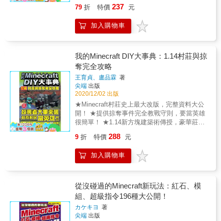
親子互動！ & 紅石機關是minecraft裡面主流的
237
79
折
特價
元
建築玩法。 &
玩法之一。系列刊物第二本「機關地圖嚴選評
鑑」裡面有許多高手做的機關地圖便是引用許
加入購物車
多紅石機關原理做成的，那本是請小朋友去
玩，這次我們要教小朋友怎麼做。 & 紅石機關
簡單來說跟電流學很像，遊戲中某些物件能像
電池一樣放出電流（在遊戲中叫紅石訊號），
我的Minecraft DIY大事典：1.14村莊與掠
某些物件接收到訊號後，可以像燈泡一樣做出
奪完全攻略
反應。只要熟悉這些原理加以應用，就可以做
王育貞、盧品霖
著
出各種自動機關。 & 對於小朋友來說，自己做
尖端
出版
出一件自動機關是一件很有成就感的事。對父
2020/12/02 出版
母來說，這是一本能啟發小朋友邏輯觀念的
★Minecraft村莊史上最大改版，完整資料大公
書，尤其能增強他們在邏輯判斷的基本常識。
開！ ★提供掠奪事件完全教戰守則，要當英雄
& 這本書的目的是要讓小朋友實際看圖解就能
很簡單！ ★1.14新方塊建築術傳授，豪華莊園
做出50個基礎機關，增加他們的成就感。然後
要這樣蓋！ ★本書系獲得學術、教育界人士推
我們會再挑一兩個比較複雜的機關，告訴他們
288
9
折
特價
元
薦，特此感謝： 中華民國空間設計學會榮譽理
裡面用到哪些基礎機關，提供學以致用的方
事長 盧圓華先生 台南崇學國小 張琬翔老師 花
向。 &
加入購物車
蓮西林國小 李政蒲老師 台中亞洲大學 陳勇國
老師 & 1.14Minecraft首度加入「事件型」玩
法，當玩家達成某些條件時，會觸發一連串由
掠奪者主動攻擊村莊的事件。 & 村莊是
從沒碰過的Minecraft新玩法：紅石、模
Minecraft生存玩法重要的資源補給地，許多重
組、超級指令196種大公開！
要交換物都可以由村莊中的村民提供， 所以一
カケキヨ
著
旦被掠奪者入侵，會大幅增加生存玩法的難
尖端
出版
度。 因此本書將針對這種事件，從觸發條件，