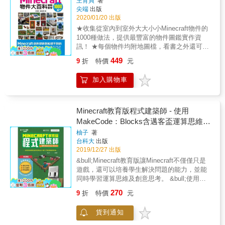
王育貞
著
閱讀
開，來製作可以調整時間的計時器吧！ 水也能
Minecraft中開一間動物園吧！ 6.嫌以前的經驗
尖端
出版
拿來製作家具？2020年最新桌面材料，用水流
塔建造太過費力嗎？有了新型經驗塔，就可以
2020/01/20 出版
製作出水桌吧！ 界伏盒除了收藏道具之外，你
輕鬆獲得經驗！ 7.還在煩惱BOSS太強打不贏
★收集從室內到室外大大小小Minecraft物件的
可知道用它還能蓋出隱藏的地下通道嗎？ 看不
嗎？這裡有一本BOSS戰鬥秘笈，只傳給有緣
1000種做法，提供最豐富的物件圖鑑實作資
到水卻可以採汲到水？一般的無限水源已經落
人喲！ 8.捕獲夜魅大作戰！戰鬥時一直抬頭仰
訊！ ★每個物件均附地圖檔，看書之外還可以
伍了！神秘0格無限水源的奇蹟大公開！ 不用
望夜魅覺得頭酸嗎？夜魅陷阱讓夜魅自己乖乖
到遊戲裡實地觀察怎麼做！ ★本書系獲得學
再計算複製的座標，只要用滑鼠輕輕點幾下就
449
9
折
特價
元
下來讓你K！ 9.探險洞窟風險太高？最新洞窟
術、教育界人士推薦，特此感謝： 中華民國空
能複製！用結構方塊秒複製建築的獨門絕技公
探險密技教你最有效率的洞探險方法，讓你成
間設計學會榮譽理事長 盧圓華先生 台南崇學國
開！ 令人討厭又麻煩的夜魅總之揮之不去？只
加入購物車
為洞窟之王！ 10.在Minecraft中也能當蜂農？
小 張琬翔老師 花蓮西林國小 李政蒲老師 台中
要用幾個蜘蛛網就能輕鬆解決！教你製作輕鬆
最新披露蜜蜂生態之謎，讓你成為養蜂大戶！
亞洲大學 陳勇國老師 Minecraft透過不同的材質
打倒夜魅的陷阱！ 人物高速移動密招公開！海
本書系獲得學術、教育界人士推薦，特此感謝
與花紋的設定，讓一個只有六面的正立方體，
底使用三叉戟不稀奇，陸地上也能使用進行快
中華民國空間設計學會榮譽理事長 盧圓華先生
產生超過700種以上的外觀變化，這也就是在
Minecraft教育版程式建築師 - 使用
速移動才叫絕！ 我的寶藏全都放在那了！旗幟
台南崇學國小 張琬翔老師 花蓮西林國小 李政
Minecraft中沒有模擬不出來的世界的主要原
MakeCode：Blocks含邁客盃運算思維與
是海賊王的必備道具？用旗幟在地圖上作記
蒲老師 台中亞洲大學 陳勇國老師
因。 在這些700多種的方塊中，讀者要怎麼挑
號！ 等800+&alpha;個連達人也很少會的究極
創意設計大賽入門與進階範例試
柚子
著
選方塊，組合出要模擬的物件，其實完全要靠
玩法再次傳授！ 只要學會這些，你便可以在朋
台科大
出版
自己的想像力， 什麼東西要怎麼蓋才最像，其
友面前驕傲的秀一下了喔！ 本書系獲得學術、
2019/12/27 出版
實沒有標準答案。 但是本書可以提供你1000個
教育界人士推薦，特此感謝 中華民國空間設計
&bull;Minecraft教育版讓Minecraft不僅僅只是
答案，相信可以刺激你的思考，激發你的想像
學會榮譽理事長 盧圓華先生 台南崇學國小 張
遊戲，還可以培養學生解決問題的能力，並能
力，讓你舉一反三，進而做出富含自己風格的
琬翔老師 花蓮西林國小 李政蒲老師 台中亞洲
同時學習運算思維及創意思考。 &bull;使用
作品。 新手也不用擔心，請你先按照本書教導
大學 陳勇國老師
MakeCode的Blocks積木語言介面，藉由圖像
的步驟一步一步做，先熟悉物件操作打好底
270
9
折
特價
元
式的積木堆疊，理解程式邏輯的概念，亦可轉
子，增加信心與成就感。第一步踏得穩，之後
成JavaScript學寫程式。 &bull;觀察主題的邏輯
要加入自己的創意會更容易喔！ &
貨到通知
規則，規劃實作設計圖，並善用Minecraft的物
件特色，透過積木指令程式碼建造出專屬的互