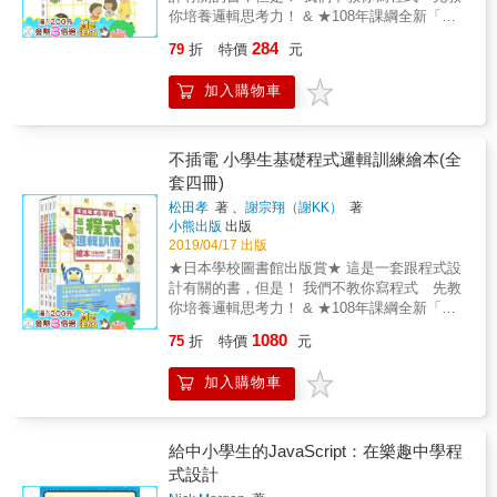
把解決問題或達成目標的順序和方法，一步步
重要。 & ※書末附指導者教學建議 集結日、臺
你培養邏輯思考力！ & ★108年課綱全新「科
教學，老師和家長該如何幫助孩子面對這些挑
寫下來，就叫作流程圖。有了流程圖，即使之
2位長期深耕資訊教育的作者之心力大成，從
技領域」體驗先修★ ★不插電的學習體驗★ ★
戰？ 俗話說，給孩子魚吃，不如給他釣竿、教
後別人也想要種番茄，或是解決一樣的問題
284
79
折
特價
元
108年新課綱與程式設計教育的關聯談起，並提
孩子的第一本程式設計學前書★ ★書末附指導
他怎麼釣魚。程式設計雖然看起來高深莫測，
時，只要看著流程圖就能順利通關了！ 在說明
供實用的不插電教學法範例，讓您輕鬆引領孩
者教學建議★ & 學會了邏輯思維的技巧與流程
但其實只要掌握基本的關鍵概念，從小培養正
演算法時，為了方便理解，也會使用流程圖。
加入購物車
子培養邏輯思考力。 & 本書為「【不插電】小
圖，試著依照規則來挑戰遊戲吧！要如何把鬆
確的邏輯思考力，未來正式踏入程式設計的課
演算法有三個基本形式，分別是「依照順序執
學生基礎程式邏輯訓練繪本」系列的第2冊，另
餅按照大小順序，從潑溼的盤子移動到乾淨的
程時必能事半功倍，更是孩子一生受用無窮的
行」、「重複執行」及「必要時才執行」，能
有《1：點子不是只有一個》、《3：以流程圖
盤子上呢？ 掃地機器人來打掃房間，但是它的
寶藏！ 這是一套很不一樣的程式設計書，我們
夠以流程圖畫出這三個形式，就表示已經打好
畫出未來》、《4：演算法遊戲大挑戰》，為孩
順序跟作法好像怪怪的！把想做的事情畫成流
不插電 小學生基礎程式邏輯訓練繪本(全
不教孩子寫程式，而是用輕鬆、生活化的各種
了程式設計的基礎。 這本書藉由三姊弟日常生
子接軌國中三年的科技領域課程。 & 本書特色
程圖，一起來檢查到底該怎麼修改吧！ 當孩子
情境與遊戲，讓孩子在趣味閱讀中理解演算法
套四冊)
活會遇到的生活場景，一步步建立孩子的邏輯
在這瞬息萬變的科技世界，上個月記得的東
知道該如何思考，知道達到目標要採取什麼樣
和流程圖等程式設計的基礎。書末的「給指導
思考模式與解決方法的能力，找出最適當的演
松田孝
著 、
謝宗翔（謝KK）
著
西，下個月也許就派不上用場。學校裡教的知
的措施，知道該怎麼搜尋、該怎麼排列順序、
者」，更是長期深耕資訊教育的日、臺兩位作
算法來達成目的，是程式設計的基礎。而像這
小熊出版
出版
識還沒離開校門就落伍，再加上12年國教全新
畫出準確好用的流程圖之後，就來玩遊戲吧！
者的心血結晶，讓老師、家長理解如何從不插
樣的邏輯思考訓練，對於日常生活能力培養也
2019/04/17 出版
的科技領域，正式將運算思維、程式設計導入
這裡有11個小遊戲，可愛的鬆餅換位遊戲要考
電的方式養成邏輯思考力，並呈現多種實用且
非常重要。 & ※書末附指導者教學建議 集結
★日本學校圖書館出版賞★ 這是一套跟程式設
教學，老師和家長該如何幫助孩子面對這些挑
考孩子，在每次只能移動1枚鬆餅、而且上面的
容易上手的軟體或教材，不論是孩子自學、親
日、臺2位長期深耕資訊教育的作者之心力大
計有關的書，但是！ 我們不教你寫程式 先教
戰？ 俗話說，給孩子魚吃，不如給他釣竿、教
鬆餅不能比下面的大等規則下，如何用最少的
子共讀、或是作為學校教材，都具有非常高的
成，從108年新課綱與程式設計教育的關聯談
你培養邏輯思考力！ & ★108年課綱全新「科
他怎麼釣魚。程式設計雖然看起來高深莫測，
次數成功移動鬆餅。在尋找同類遊戲中，試著
實用性！
起，並提供實用的不插電教學法範例，讓您輕
技領域」體驗先修★ ★不插電的學習體驗★ ★
但其實只要掌握基本的關鍵概念，從小培養正
定下規則、挑選便當裡的菜色，再讓朋友看菜
1080
75
折
特價
元
鬆引領孩子培養邏輯思考力。 & 本書為「【不
孩子的第一套程式設計學前書★ ★每冊書末皆
確的邏輯思考力，未來正式踏入程式設計的課
色猜猜規則是什麼。而打掃機器人的工作需要
插電】小學生基礎程式邏輯訓練繪本」系列的
附指導者教學建議★ ★套書加值贈品：演算法
程時必能事半功倍，更是孩子一生受用無窮的
「debug」，在適當的步驟中加入指令方塊或改
加入購物車
第3冊，另有《1：點子不是只有一個》、《2：
遊戲圖卡★ & 你的孩子準備好面對未來世界了
寶藏！ 這是一套很不一樣的程式設計書，我們
變順序，都可以讓流程圖更順暢。 這些遊戲都
找找看、排排看》、《4：演算法遊戲大挑
嗎？就在各國已經開始競相發展機器人，就在
不教孩子寫程式，而是用輕鬆、生活化的各種
能幫助孩子好好鍛鍊邏輯思考力，也能將心裡
戰》，為孩子接軌國中三年的科技領域課程。
108年課綱的科技領域課程即將上路，人人都要
情境與遊戲，讓孩子在趣味閱讀中理解演算法
的想法準確的表達出來。也可以和朋友一起合
& 本書特色 在這瞬息萬變的科技世界，上個月
學寫程式的年代，你要如何讓孩子順利與世界
給中小學生的JavaScript：在樂趣中學程
和流程圖等程式設計的基礎。書末的「給指導
作闖關、集思廣益，試著把創意化為現實的
記得的東西，下個月也許就派不上用場。學校
接軌？孩子未來面對的挑戰以及所需要的技
者」，更是長期深耕資訊教育的日、臺兩位作
式設計
「程式設計思維」，並且實際執行看看吧，或
裡教的知識還沒離開校門就落伍，再加上12年
能，或許連我們大人都無法想像，更別說能否
者的心血結晶，讓老師、家長理解如何從不插
許會出現很多有趣的創意（演算法）呢！ & ※