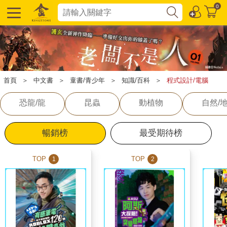
0
首頁
＞
中文書
＞
童書/青少年
＞
知識/百科
＞
程式設計/電腦
恐龍/龍
昆蟲
動植物
自然/
暢銷榜
最受期待榜
TOP
TOP
1
2