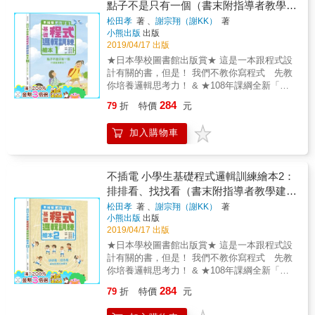
點子不是只有一個（書末附指導者教學建
常有輸贏勝負，獲勝時可建立自信和成就感；
面對挫敗，可培養容忍力和為自己行動負責的
議）
松田孝
著 、
謝宗翔（謝KK）
著
責任感 7. 厚實知識：在設定故事體驗的桌遊
小熊出版
出版
中，可豐富相關領域的知識和熟悉程式設計概
2019/04/17 出版
念 8. 享受當下：沒有強烈的時空條件限制，可
★日本學校圖書館出版賞★ 這是一本跟程式設
與親友充分享受桌遊的樂趣 《不插電程式設計
計有關的書，但是！ 我們不教你寫程式 先教
桌遊》內容特色 豐富多元︰15款能培養自我思
你培養邏輯思考力！ & ★108年課綱全新「科
考力的程式設計遊戲介紹 。遊戲引導︰說明遊
技領域」體驗先修★ ★不插電的學習體驗★ ★
284
79
折
特價
元
戲難易度、花費時間、參與人數以及準備素材
孩子的第一本程式設計學前書★ ★書末附指導
。遊戲說明︰解釋遊戲目標與遊戲規範 。遊戲
者教學建議★ & 每天早上，三姊弟會一起走路
學習重點︰說明可在遊戲中學習到的「運算思
加入購物車
去上學。這一天，他們在途中遇到了雨後的大
維」概念 。遊戲步驟︰以圖文方式說明遊戲進
水窪、還碰到青蛙們過馬路！這些狀況都會擋
行的步驟 。遊戲小提醒︰補充說明或是遊戲的
住上學的路，要怎麼順利抵達學校呢？ & 遇到
關鍵因素 衍生練習︰「再加上思考力」單元 。
水窪，可以跳過去、搬石頭當作墊腳石、或是
不插電 小學生基礎程式邏輯訓練繪本2：
挑戰遊戲的升級版 。多元思考遊戲傳達的概念
脫下鞋子涉水而過；碰到青蛙們過馬路，可以
排排看、找找看（書末附指導者教學建
知識拓展︰「Special Page」單元 。電腦科技
從旁邊繞過去、踩高蹺跨過去、也可以等青蛙
議）
松田孝
著 、
謝宗翔（謝KK）
著
發展新知︰認識程式和軟體的不同、理解何謂
們全部通過後再走。三姊弟面對問題的解決方
小熊出版
出版
資料壓縮、奇偶校驗位等 。在遊戲中學習︰利
法各有不同，但最後都順利解決問題，這表示
2019/04/17 出版
用DIY桌遊來熟悉順序、重複和條件等在編寫程
解決問題的方法有很多種，點子往往並非只有
★日本學校圖書館出版賞★ 這是一本跟程式設
式時應理解的概念和原理；或是跳凌波舞來學
一個。 這是一本和程式設計有關的書籍，但是
計有關的書，但是！ 我們不教你寫程式 先教
習關係運算 高CP值︰遊戲素材別冊，共計28組
我們不會直接教孩子寫程式，也不會讓孩子馬
你培養邏輯思考力！ & ★108年課綱全新「科
圖卡 。剪一剪、畫一畫，簡單又好玩 包括︰漢
上使用電腦、鍵盤和滑鼠，而是先培養孩子的
技領域」體驗先修★ ★不插電的學習體驗★ ★
堡大師、CENTO、打造網路城市、動手做翻頁
邏輯思考力。首先讓我們認識什麼是演算法
284
79
折
特價
元
孩子的第一本程式設計學前書★ ★書末附指導
書等 。動動腦筋想一想，闖關成功我最行 包括
吧！簡單來說，當我們心裡有一件事想達成
者教學建議★ & 運動會的接力比賽，大家要努
︰裝餅乾比賽、尋寶遊戲等 。多人挑戰更有
（目的），每個人都會思考該怎麼做（方法）