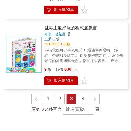
的大門！ 【培養孩子獨立思考與解決問題的能
HTML語法、沒有任何基礎也能夠操作。現在我
變成你的拿手本領！ & 第3冊《以流程圖畫出
力】 從小開始培養未來必備的競爭能力
們會一起擠在電腦前討論該如何製作。」
未來》&mdash;&mdash;了解演算法的基本形
加入購物車
&mdash;運算思維，透過玩遊戲跨出學習第一
─Taka & 「說明簡單易懂。後面幾章的難度較
式 生活課時，小男生選擇種番茄，但是番茄要
步， 學習重點包括︰ ◎ 解決問題的能力（邏
高，如果能有家長一起陪伴，會比較容易理
怎麼種呢？每天要澆多少水？什麼時候架支
輯、問題拆解、演算法） ◎ 資料分析力與組織
解。但相較於硬梆梆的教科書，能看漫畫學
柱？長出側芽時怎麼辦？多久該施肥呢？把種
力（模式識別、搜尋、歸納） ◎ 圖表化能力
世界上最好玩的程式遊戲書
習，孩子也比較不會感到壓力吧。」─Mihorin
番茄的順序和方法，或是遇到問題時該怎麼解
（想像力、抽象化、影像顯示） ◎ 有效方法應
& 看漫畫學程式，遊戲、動畫自己做 訓練邏輯
奇琪．普茲曼
著
決，一步步寫下來，就叫作流程圖。有了流程
用（歸納與分析、演算法） 【歐美創新的「不
三采
出版
思考力，培養創造力！
圖，即使之後別人也想要種番茄，或是解決一
插電」學習法】 ◎ 歐美國家針對兒童「程式設
2018/08/31 出版
樣的問題，只要看著流程圖就能順利通關了！
計教育」開創的新學習法，針對6-12歲兒童，
不插電也可以學寫程式！ 還能學到邏輯、歸
在說明演算法時，為了方便理解，也會使用流
以遊戲、互動、手做、輔具等學習程式設計概
納、企劃與團隊力！ & 學寫程式之前， 必須先
程圖。演算法有三個基本形式，分別是「依照
念 ◎ 避免兒童電腦上癮 ◎ 開放式學習，創造
知道的基礎邏輯概念，都在這本書裡。 透過有
順序執行」、「重複執行」及「必要時才執
更大想像力 【育樂並行的「遊戲式學習」】
趣的故事、翻翻頁和轉盤， 練習如何建造機器
行」，能夠以流程圖畫出這三個形式，就表示
630
「遊戲式學習」是近幾年興起的教學法，廣受
9
折
特價
元
人、逃出叢林， 不必開電腦就能學習寫程式！
已經打好了程式設計的基礎。 & 第4冊《演算
教師們喜愛與推動 ◎ 障礙低︰快樂學習，印象
& 學程式，你不能不懂的程式名詞解釋： 序
法遊戲大挑戰》&mdash;&mdash;以演算法來
更深刻 ◎ 參與式學習提高效益︰親自動手做，
加入購物車
列、指令、流程圖、迴圈、 除錯、條件句、程
玩遊戲 當孩子知道該如何思考，知道達到目標
更有體驗感、成就感 ◎ 增進親子關係︰父母親
式碼、資料 演算法、模式、編碼、變數 & 本書
要採取什麼樣的措施，知道該怎麼搜尋、該怎
與孩子一起玩，讓親子關係更溫馨 ◎ 自我能力
特色 & 1.翻、轉、滑立體書，為孩子打下學程
麼排列順序、畫出準確好用的流程圖之後，就
啟發︰獨立思考、解決問題能力、專注力、記
式的基礎 2.學會將問題拆解成小問題，建立孩
1
2
3
4
來玩遊戲吧！這裡有11個小遊戲，可愛的鬆餅
憶力、行動力 ◎ 人際發展︰與同學朋友一起
子的邏輯力 3.以遊戲摸索出「模式」，訓練孩
換位遊戲要考考孩子，在每次只能移動1枚鬆
玩，促進友誼、團隊的競爭與合作、責任感 本
子的歸納力 4.建立「作計畫」的方法，培養孩
頁數
3
/4
移至第
頁
餅、而且上面的鬆餅不能比下面的大等規則
書特色 ●豐富多元︰24個親自動手做遊戲 。遊
子的企劃力 國內推薦 & 臺北市大同區日新國民
下，如何用最少的次數成功移動鬆餅。在尋找
戲引導︰說明遊戲難易度、花費時間、參與人
小學校長、臺北市國小資訊教育輔導團主任輔
同類遊戲中，試著定下規則、挑選便當裡的菜
數以及準備素材 。遊戲說明︰解釋遊戲目標與
導員 林裕勝 國立臺灣師範大學 科技應用與人
色，再讓朋友看菜色猜猜規則是什麼。而打掃
遊戲規範 。遊戲學習重點︰可在遊戲中學習到
力資源發展學系副教授& 許庭嘉 台北市立大同
機器人的工作需要「debug」，在適當的步驟中