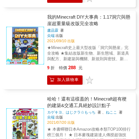
Minecraft所能帶來的創造、應變、邏輯的各種
Minecraft都屬於基岩版。 & 內容計有以下重
成效。
點： 1.從最基礎的1行指令開始溫習，再到組合
好幾個指令方塊才能做出的原創效果，本書將
我的Minecraft DIY大事典：1.17洞穴與懸
會帶玩家由淺入深理解基岩版指令。 2. 覺得喚
崖超重量級改版完全攻略
魔者的技能很炫嗎？那就偷來用吧！尖刺魔法
盧品霖
著
的指令大公開！ 3. 不只是遊戲中的怪物技能，
尖端
出版
還可以進行原創！把經典遊戲人物的攻擊技能
2021/09/10 出版
在Minecraft的世界中還原出來！ 4. 動漫中的立
★Minecraft史上最大型改版「洞穴與懸崖」完
體機動裝置超炫砲，想不想在遊戲中也體驗這
全攻略 ★集結改版新生物、新生態域、新道具
種獨特的移動方式呢？跟著步驟中的指令就能
與配方、新建築與機關、新規則與密技、新地
做出來哦！ 5. 是不是覺得垃圾桶這種東西太落
下冒險技巧等最完整內容與應用，想徹底深入
後了呢？那就來點先進科技吧！在遊戲中做出
288
9
折
特價
元
了解改版內容的玩家絕不能錯過！ 這次
掃地機器人來撿取亂丟在地上的東西。 & 本書
Minecraft「洞穴與懸崖」改版，因為著重在玩
特色 & 本書收集基岩版的指令與指令方塊應用
加入購物車
家冒險時數最多的洞穴區域的更新，導致新生
密技，介紹能讓角色平常根本做不出來的建
物、新實體、新方塊、新功能等各種增加的數
築，根本不可能看到的稀有方塊，最強武器與
量都是史無前例的爆增，以致開發團隊不得不
防具瞬間擁有，不可能合成出來的附魔更是一
分成兩次更新，才能把全部內容更新完成。 本
哈哈！還有這樣蓋的！Minecraft超有梗
點問題都沒就這麼簡單做出來，擁有這本神奇
書將網羅兩次大更新的全部改版情報，除介紹
的建築&交通工具絕妙設計點子
天書，你在Minecraft基岩版裡面就可以完全不
改版項目外，還進一步的教導玩家要如何探索
講武德，連終界龍都要讓你三分！
カゲキヨ、はじクラ☆もっち
著 、
ねここ
著
新區域、如何利用新方塊應用在建築上等應用
尖端
出版
內容，讓玩家充分感受到這次改版所能帶來的
2021/07/20 出版
歡樂！ 內容重點計有： ★新生物帶來新特性與
★ 本書蟬聯日本Amazon攻略本類TOP100排行
新道具剖析 ★新方塊的功能測試與應用 ★怪異
榜三個月！ ★ 日本麥塊建築達人傳授超強技
的新型紅石元件登場 ★結合粉雪與指令的小遊