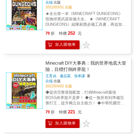
尖端
出版
2022/03/31 出版
★全台第一本《MINECRAFT DUNGEONS》
怪物掉寶武器裝備大全。 ★《MINECRAFT
DUNGEONS》組隊刷寶必備工具書，再追加主
流配裝建議，讓刷寶速度更上一層樓！ ★本書
252
79
折
特價
元
曾登上日本Amazon攻略本圖書類單月排行榜前
50名。 & ◎甚麼是《MINECRAFT
加入購物車
DUNGEONS》 《MINECRAFT
DUNGEONS》（中譯：MINECRAFT地下城）
是MINECRAFT系列的遊戲，玩法類似《暗黑
破壞神II》，玩家角色將以第三人稱在各種隨機
Minecraft DIY大事典：我的世界地底大冒
生成的地圖上冒險，可以選擇單人打寶，也可
險，目標打倒終界龍！
以到線上找其他玩家一起攻略地圖，主要的樂
王育貞、盧品霖、張孝謙
著
趣就是打神裝，培養自己的角色能力，逐漸攻
尖端
出版
略越來越有挑戰性的新地圖。 & 本書特色 & 1.
2022/03/02 出版
介紹各主流武器防具與神器的搭配法。九大流
◆提供完整冒險配套，打倒Minecraft最強
派樣樣精湛，每種成形後就讓你好像換一個新
BOSS終界龍不是夢！ ◆從一無所有到準備完
遊戲體驗一樣。 2.統計近戰、遠程、護甲、神
善打王，提升獨立自主能力！ ◆中華民國空間
器與附魔玩家使用率排名，並分析其中原因，
設計學會榮譽理事長 盧圓華、達人團隊
讓你憑藉思考，組出適合自己的最強流派！ 3.
221
79
折
特價
元
MayorTW雙重推薦！ ◆終界龍討伐完整影片
強力鍍金裝來源古代狩獵的關鍵攻略。 4.全關
（準備篇、前往終界、找尋BOSS、終界龍行
卡地圖掉寶、寶箱位置、過關技巧等全面攻
加入購物車
為模式、討伐終界龍）可供參考 ◎什麼是
略。 5.最完整的怪物、裝備、附魔數值資料。
Minecraft？ Minecraft，中譯「我的世界」，是
&