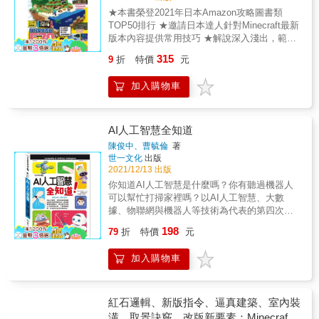
品都要找個老半天，還要擔心被攻擊。現在就
多種怪物農場讓你輕鬆刷資源 5. 超詳細圖鑑資
★本書榮登2021年日本Amazon攻略圖書類
來讓牠自動吐出寶物！ ◎登峰造極的裝潢技術
料在此！不管是冒險、建築還是指令的實用資
TOP50排行 ★邀請日本達人針對Minecraft最新
達人的建築選材術大公開，蓋好豪華別墅後，
料一應俱全
版本內容提供常用技巧 ★解說深入淺出，範圍
再運用到室內裝潢上，你也能蓋出裡外皆美觀
遍及生存冒險建築農業紅石，也適合新手閱讀
的時尚建築！ ◎達人酷炫技巧總整理 超過100
315
9
折
特價
元
& 常看Minecraft實況主影片的玩家們，是否都
種麥塊達人最常用的指令、自動裝置、建築、
覺得他們的操作都神乎其技，蓋得建築又都這
生存小技巧年度大集結，每個技巧好好學，你
加入購物車
麼漂亮逼真，自己好像很難做到跟他們一樣？
也可以成為麥塊達人！
& 別擔心，現在這一本正是由日本Minecraft達
人玩家將他們平常最常用的技巧，以最淺顯易
懂的圖解方式，告訴大家他們在生存冒險，還
AI人工智慧全知道
有紅石建築上是怎麼玩的，你只要看著書一起
陳俊中、曹毓倫
著
做，也有機會和他們一樣厲害喔！ & ★家長需
世一文化
出版
要了解的Minecraft小常識： @甚麼是Minecraft
2021/12/13 出版
Minecraft(中譯：我的世界）是一款由微軟旗下
你知道AI人工智慧是什麼嗎？你有聽過機器人
Mojang Studio所開發的遊戲，主要發行在電
可以幫忙打掃家裡嗎？以AI人工智慧、大數
腦、手機和家用主機(Switch、PS34)等硬體平
據、物聯網與機器人等技術為代表的第四次工
台上。遊戲玩法非常自由多元，簡單來說可以
業革命，正悄悄地大規模進行著！本書透過淺
198
將其一部分想成是電子版樂高，因為遊戲世界
79
折
特價
元
顯易懂的說明與圖片，希望讓孩子們建立相關
是由數以萬計的小方塊所組成的。玩家可以在
的基礎概念，並且與未來陸續會在生活中發現
遊戲中堆方塊、蓋建築、打怪冒險，甚至還可
加入購物車
的應用相連結，早一步理解與適應新科技帶來
以利用遊戲內建，類似電路訊號的紅石(Red
的變化，得到許多收穫！
Stone)玩法等規則，去串聯物件做成自動機
關。更有讓遊戲世界充滿變化的指令與指令方
紅石邏輯、新版指令、逼真建築、室內裝
塊的便利功能。本遊戲獲得獎項眾多，直至
潢、取景訣竅、改版新要素：Minecraft