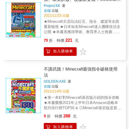
2021年5月，銷售量已達到2.38億套，成為有史
必學技法811招
以來最暢銷的電子遊戲。 & @玩Minecraft可以
Project KK
著
尖端
出版
幫助小朋友那些地方 ★創造能力：為了想蓋出
2021/11/23 出版
漂亮或逼真的建築，需要事先思考挑選甚麼方
塊，長寬高比例各為多少，空間內物件要怎麼
★Minecraft主流玩法紅石、指令、建築等全面
布置才能實用與美觀並重等，擬真仿摹的過程
重新檢視 ★日本知名Minecraft達人團隊技法全
中將可以培養小朋友創造所需的觀察與規劃的
公開 ★本書系獲得學術、教育界人士推薦，特
基礎能力。 & ★事先準備與應變能力：為了讓
此感謝： 中華民國空間設計學會榮譽理事長 盧
221
79
折
特價
元
冒險更順利，需要在出發前準備好裝備、食物
圓華先生 台南崇學國小 張琬翔老師 花蓮西林
與採集工具；冒險途中遇到突發事故，需要冷
國小 李政蒲老師 台中亞洲大學 陳勇國老師 &
加入購物車
靜判斷環境和自身能力，才能及時應變安然脫
Minecraft在1.13版本做了大幅度的更新，很多
危。累積多次的冒險經歷可以訓練小朋友解危
舊指令不能用，同時也新增很多新方塊、新的
所需的冷靜判斷與事先預防的基本能力與觀
材質包。據遊戲達人團隊MayorTW描述，原本
念。 & ★思路邏輯：為了想讓機關在某種條件
3天可以蓋好的機關地圖，經過這次改版可能多
不講武德！Minecraft最強指令破格使用
下順利運作，需要思考基本的對錯邏輯與訊號
花一倍的時間，形容這次改版為「這是一個從
法
上下游的銜接狀況。想要體驗更好的效果，需
根部的翻新！」，可見調整幅度之大！ & 因此
GOLDEN AXE
著
要嘗試改變參數進行測試。體驗過多次的路線
我們從遊戲的各層面，包含紅石、指令、建築
尖端
出版
設計，無形中將強化小朋友基本的邏輯思考能
技巧等，收集八百多項最新版本的實用技巧，
2021/11/05 出版
力。 & @本書可以協助小朋友的地方 本書由日
要讓讀者接觸到的是最正確的minecraft攻略，
★第一本針對Minecraft基岩版介紹的指令攻略
本Minecraft達人所撰寫，針對Minecraft新手，
也能一次摸清本次大幅更新的內容。 & 同時書
★本書榮獲2021年上半年日本Amazon攻略本
整理出「建築」、「生存冒險」、「紅石與指
內也介紹全自動的鐵道循環設計，完美的軌道
類月排行榜TOP50 & ◎Minecraft基岩版是甚麼
令」等實用玩法章節，受到日本Minecraft玩家
切換設計，讓您利用新要素完成前所未見的神
Minecraft基岩版是指在家用主機(Nintendo
的喜愛與支持，榮登2021年日本Amazon攻略
奇機關！來去各地，只要按個鈕坐個車就會
288
9
折
特價
元
Switch/PS4/Xbox One)、手機版、PC WIN10
圖書類TOP50。閱讀本書將能縮短新手摸索
到！
這些平台上安裝的Minecraft的統稱，簡單講，
期，建立起自信，讓小朋友更快體驗到
加入購物車
就是除了PC JAVA版之外的所有硬體平台上的