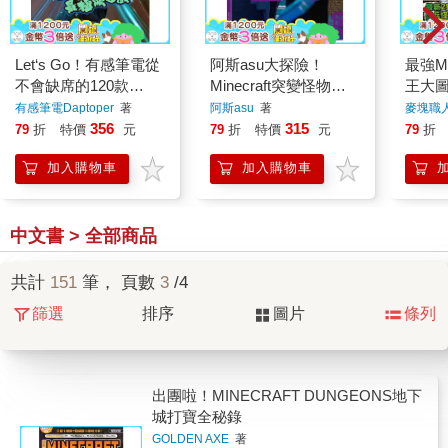
Let‘s Go！有感筆電從
阿斯asu大探險！
最強M
不會缺席的120款
Minecraft突變怪物圖
王大
Roblox最極限遊戲
鑑大百科
賽！
有感筆電Daptoper
著
阿斯asu
著
麥塊職
356
315
79
折
特價
元
79
折
特價
元
79
折
加入購物車
加入購物車
中文書 > 全部商品
共計
151
筆， 頁數
3
/4
篩選
排序
圖片
條列
出團啦！MINECRAFT DUNGEONS地下
城打寶全秘錄
GOLDEN AXE
著