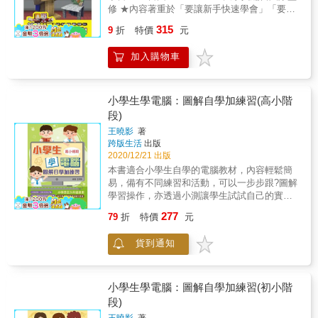
修 ★內容著重於「要讓新手快速學會」「要讓
新手每個都會」兩個目標 ★以最直觀的問答形
315
9
折
特價
元
式呈現，九大類玩法的問題全都有 ★解答直接
命中核心，讓讀者快速理解 新手想玩Minecraft
加入購物車
常常遇到兩個問題： (1.)自我學習難度頗高。
Minecraft的玩法實在太多太自由了，或許是不
想限制玩家思考的緣故， 遊戲內沒有讓人照著
做就能玩的主線任務，教學流程也僅有少許文
小學生學電腦：圖解自學加練習(高小階
字帶過。 再加上小朋友多半缺乏上網過濾訊息
段)
的能力，很多人連問問題都不曉得怎麼問。 (2.)
王曉影
著
家長多半無法協助解決問題。 多數家長因事務
跨版生活
出版
繁忙，實在無法騰出時間去了解這款遊戲，而
2020/12/21 出版
且就算想花時間，也不知從何下手。 所以
本書適合小學生自學的電腦教材，內容輕鬆簡
Minecraft新手多半只能自己Try And Error，從
易，備有不同練習和活動，可以一步步跟?圖解
錯誤中慢慢修正玩法， 但過程中容易遭受挫折
學習操作，亦透過小測讓學生試試自己的實
而失去耐性，無法真正體驗到Minecraft能啟發
力，了解自己的學習成果。《小學生學電腦
創造力的全部內容，實在相當可惜。 基於以
277
79
折
特價
元
——圖解自學加練習》系列分為「初小階段」
上，誕生了這本完全以新手導向， 內容著重於
及「高小階段」兩本，全面滿足小學階段基礎
「要讓新手快速學會」「要讓新手每個都會」
貨到通知
電腦學習需要。本書(高小階段)適合小學四至六
兩個目標的教學書。 書籍將把Minecraft繁多的
年級使用，內容包括：● 33個練習、活動和小
內容拆成九大類玩法，讓讀者能直覺地想玩甚
測● 為升中電腦學習需要作準備● Excel和
麼，就去那類去找。 不會問沒關係，從頭按章
PowerPoint使用教學● 進入互聯網世界、做專
小學生學電腦：圖解自學加練習(初小階
節玩下去，也能以最快速度玩會Minecraft的全
題研究● 小小工程師：認識AI及編程本書特色●
段)
部內容。 同時為讓新手容易理解，書內將儘量
適合小學生自學● 小學四至六年級適用● 以
避免艱深的專業用詞與複雜解說， 將以最直觀