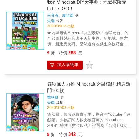
作用的一整個流程，其實就是跟程式設計的基
我的Minecraft DIY大事典：地獄探險隊
本邏輯概念相同。在Minecraft中做機關，可以
Let，s GO！
使讀者在玩遊戲的同時，接觸到往後越來越重
王育貞、盧品霖
著
要的程式設計邏輯，同時藉由遊戲觸發讀者心
尖端
出版
中對程式的好奇，幫助他們在面對數位程式領
2020/09/18 出版
域時，有更快更佳的適應與理解。 ◎機關數量
★內容包含Minecraft大型改版「地獄更新」的
最多 本書運用Minecraft裡面的紅石線路、指
全部資料與綜合應用★新生物、新地域、新方
令、指令方塊的基本要素，製作出各種五花八
塊、新建築技巧、當然還有地獄生存技巧全都
門的大小機關，讀者將學會時針會動的時鐘
有，內容最齊全！Minecraft進入1.16「地獄更
塔、有各種機關的忍者屋，以及自動放出空中
288
9
折
特價
元
新」大改版，本次更動的範圍乃是針對指定大
煙火等神奇機關的做法，每一個機關的設計都
型地區的全面更新，在以往的改版中均未曾見
是前所未見，能讓老手都感覺到驚奇！
加入購物車
過對指定某世界的一次更新，故新增項目的數
量之多是前所未見。所以本次MInecraft DIY大
事典編輯團隊特別組成五大部門：生物調查部
門、地質調查部門、建築應用部門、其他調查
舞秋風大力推 Minecraft 必裝模組 精選熱
部門、新世界探險部門，將實際去遊戲中徹底
門100款
調查，收集所有有關地獄的新資訊，整理出本
舞秋風
著
書的內容。本次各部門收集的資料項目相當齊
尖端
出版
全，包含：☆生物調查部門：包含5種新生物的
2020/07/03 出版
能力數值、性情、行為模式實際功能。☆地質
舞秋風，知名遊戲實況主，為台灣Youtube「遊
調查部門：包含4種地獄生態域的蘊含資源、景
戲類」少數訂閱人數突破百萬的 Youtuber，
觀主視覺，還有86個新物件的性質、獲得方法
2019年曾獲《數位時代》評選為「台灣100大影
以及應用技巧，以及6種在地獄出現的大型結
響力網紅」，至今已產製近萬部各式各樣極具
構。☆建築應用部門：應用地獄改版出現的新
342
9
折
特價
元
個人風格的影片，目前頻道的總點閱數已達4億
方塊的特性，做出之前不能做出來的22種新建