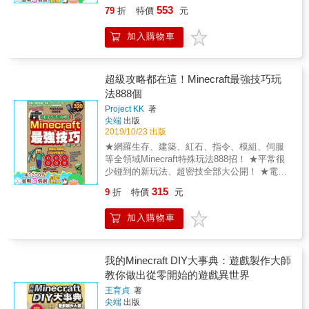
專為國小生學習「程式設計」的遊戲書 15款遊
為：「冒險類」、「坑爹類」、「跑酷類」、
553
79
折
特價
元
戲＋28組遊戲圖卡 在「玩遊戲」中培養孩子的
「恐怖類」、「對戰類」、「解謎類」、「手
運算思維能力， 輕鬆好玩＋互動＋趣味學習，
機PE」、「伺服器類」、「模組類」等九大
加入購物車
開啟「程式設計」的大門！ 學習「核心素養」
類，更根據各種主題造型拍攝寫真穿插於書
就從《不插電程式設計桌遊》開始！ 108新課
中，粉絲不但可以從書中獲得阿神累積多年的
綱已頒布，家長或老師們不知道該從何處下手
精闢內容分析，更可以看到阿神前所未見、多
嗎？ 簡單又有趣的《不插電程式設計桌遊》，
超級攻略都在這！Minecraft最強技巧玩
樣造型的一面，這本《阿神大推薦！必玩 100
是寓教於樂的不錯選擇！ 透過書中介紹的各種
法888個
款 Minecraft 地圖金殿堂》絕對是阿神粉絲人人
桌遊、遊戲，可學習到電腦運算原理，同時培
必備的神書！！
Project KK
著
養解決問題的能力。在開心玩遊戲的過程中，
尖端
出版
不僅可訓練獨立思考力、分析力、執行力和養
2019/10/23 出版
成團隊合作的重要性，更鼓勵多元思考、從錯
★網羅生存、建築、紅石、指令、模組、伺服
誤中學習的啟發性。讓「玩遊戲」 ，富含更多
等全領域Minecraft特殊玩法888招！ ★平常很
的價值！ 例一： 遊戲名稱：訂製專屬美味的料
少碰到的新玩法、超密技全部大公開！ ★電
理廚神 程式概念：條件╱選擇 韓國國小課程：
腦、智慧手機; 平板、PS Vita、、PS 3/4、Wii
5年級實作課& 營養均衡的飲食生活 台灣108課
315
9
折
特價
元
U、3DS、Switch全機種對應 ★本書系獲得學
綱學習參考： 領域：健康與體育領域 主題：
術、教育界人士推薦，特此感謝： 中華民國空
人、食物與健康消費 第二學習階段：食物與營
加入購物車
間設計學會榮譽理事長 盧圓華先生 台南崇學國
養的種類和需求 例二： 遊戲名稱：可預測結果
小 張琬翔老師 花蓮西林國小 李政蒲老師 台中
的疾速賽車 程式概念：演算法 韓國國小課程：
亞洲大學 陳勇國老師 玩了Minecraft三四年，你
5年級課程& 資料的呈現 台灣108課綱學習參
以為已經是到玩無可玩，邁入達人的境界了
我的Minecraft DIY大事典：遊戲製作大師
考： 領域：生活 主題：自主學習策略的練習與
嗎？ 那你可以看看這本能提供給你什麼樣的驚
教你做出從零開始的遊戲異世界
覺察 第一學習階段：時間分配及做事程序的規
奇玩法喔！ 像是不透過紅石機關就能夠向上傳
劃練習 例三： 遊戲名稱：變無變有的神奇魔術
王育貞
著
送東西的機制、鐵魔像看到也會哭的超實用自
師 程式概念：除錯 韓國國小課程：5年級國語
尖端
出版
動製鐵機、 以及家居生活中常見的家具以各種