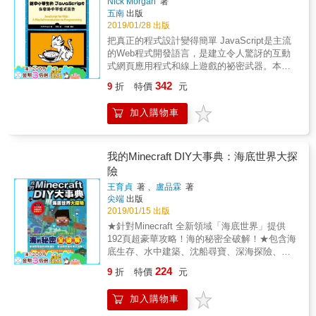
Nick Morgan
著
國教全新的科技領域，正式將運算思維、程式
帶領他們前進，我們能做的就是讓孩子擁有良
電的方式養成邏輯思考力，並呈現多種實用且
書末附指導者教學建議 集結日、臺2位長期深
五南
出版
設計導入教學，老師和家長該如何幫助孩子面
好的基礎，讓他有足夠的準備去面對連大人都
容易上手的軟體或教材，不論是孩子自學、親
耕資訊教育的作者之心力大成，從108年新課綱
2019/01/28 出版
對這些挑戰？ 俗話說，給孩子魚吃，不如給他
未知的世界。 這是一套跟程式設計有關的書
子共讀、或是作為學校教材，都具有非常高的
與程式設計教育的關聯談起，並提供實用的不
把真正的程式設計變得簡單 JavaScript是主流
釣竿、教他怎麼釣魚。程式設計雖然看起來高
籍，但是我們不會直接教孩子寫程式，也沒有
實用性！
插電教學法範例，讓您輕鬆引領孩子培養邏輯
的Web程式開發語言，是建立令人驚訝的互動
深莫測，但其實只要掌握基本的關鍵概念，從
要孩子馬上使用電腦、鍵盤和滑鼠，而是先培
思考力。 & 本書為「【不插電】小學生基礎程
式網頁應用程式和線上遊戲的祕密武器。本書
小培養正確的邏輯思考力，未來正式踏入程式
養孩子的邏輯思考力。首先讓我們先認識什麼
式邏輯訓練繪本」系列的第4冊，另有《1：點
用輕鬆愉快的方式，透過耐心的、按部就班的
設計的課程時必能事半功倍，更是孩子一生受
是演算法吧！簡單來說，當我們心裡有一件事
342
9
折
特價
元
子不是只有一個》《2：找找看、排排看》、
範例，以及充滿趣味的圖示，幫助讀者輕鬆地
用無窮的寶藏！ 這是一套很不一樣的程式設計
想達成（目的），每個人都會思考該怎麼做
《3：以流程圖畫出未來》，為孩子接軌國中三
學習程式設計的基礎知識。 本書帶領讀者從基
書，我們不教孩子寫程式，而是用輕鬆、生活
（方法）比較好，這個方法就是「演算法」，
加入購物車
年的科技領域課程。 & 本書特色 在這瞬息萬變
礎知識開始，例如處理字串、陣列以及迴圈，
化的各種情境與遊戲，讓孩子在趣味閱讀中理
演算法是實現目的的方法。而把規畫好的演算
的科技世界，上個月記得的東西，下個月也許
然後繼續學習一些進階主題，例如使用jQuery
解演算法和流程圖等程式設計的基礎。書末的
法對電腦下指令，就稱作「程式設計」。 在思
就派不上用場。學校裡教的知識還沒離開校門
建構互動性，以及使用畫布繪圖。 透過閱讀本
「給指導者」，更是長期深耕資訊教育的日、
考演算法的時候，可能會涉及搜尋或排序，雖
就落伍，再加上12年國教全新的科技領域，正
書，你將實際撰寫出諸如Find the Buried
我的Minecraft DIY大事典：海底世界大探
臺兩位作者的心血結晶，讓老師、家長理解如
然聽起來好像很難，但是其實每個人在生活中
式將運算思維、程式設計帶入教學，老師和家
Treasure、Hangman和Snake這樣的遊戲。透
何從不插電的方式養成邏輯思考力，並呈現多
險
遇到問題，大部分都會先分析該如何做、安排
長該如何幫助孩子面對這些挑戰？ 俗話說，給
過彈跳球、蜜蜂動畫、賽車這樣的視覺化範
種實用且容易上手的軟體或教材，不論是孩子
做事的順序再採取行動，比較不會走冤枉路或
王育貞
著 、
盧品霖
著
孩子魚吃，不如給他釣竿、教他怎麼釣魚，程
例，你將真正地看到自己所編寫的程式。每一
自學、親子共讀、或是作為學校教材，都具有
白費力氣。因此只要能想出好的演算法，即使
尖端
出版
式設計雖然看起來高深莫測，但其實只要掌握
章都建構於前一章的基礎之上，每一章末尾的
非常高的實用性！
面對困難的事，就能夠迎刃而解！這套書藉由
2019/01/15 出版
基本的關鍵概念，從小培養正確的邏輯思考
「程式設計挑戰」將擴展你的思路，並激發出
三姊弟日常生活會遇到的生活場景，一步步建
★針對Minecraft 全新領域「海底世界」提供
力，未來正式踏入程式設計的課程時必能事半
屬於你自己的、令人驚訝的程式。今天，就用
立孩子的邏輯思考模式與解決方法的能力，找
192頁超豪華攻略！海的秘密全破解！★包含海
功倍，更是孩子一生受用無窮的寶藏！ 這是一
JavaScript 設計一些很酷的東西吧！
出最適當的演算法來達成目的，是程式設計的
底生存、水中建築、沈船尋寶、深海探險、水
套很不一樣的程式設計書，我們不教孩子寫程
基礎。而像這樣的邏輯思考訓練，對於日常生
中飛車建造等紮實內容，帶給你豐富又完美的
式，而是用輕鬆、生活化的各種情境與遊戲，
224
9
折
特價
元
活能力培養也非常重要。 & 套書內容： 第1冊
水域體驗！★本書系獲得學術、教育界人士推
讓孩子在趣味閱讀中理解演算法和流程圖等程
《點子不是只有一個》&mdash;&mdash;發現
薦，特此感謝：中華民國空間設計學會榮譽理
式設計的基礎。書末的「給指導者」，更是長
加入購物車
生活周遭的演算法 每天早上，三姊弟會一起走
事長 盧圓華先生台南崇學國小 張琬翔老師花蓮
期深耕資訊教育的日、臺兩位作者的心血結
路去上學，他們在上學途中遇到水窪、還碰到
西林國小 李政蒲老師台中亞洲大學 陳勇國老師