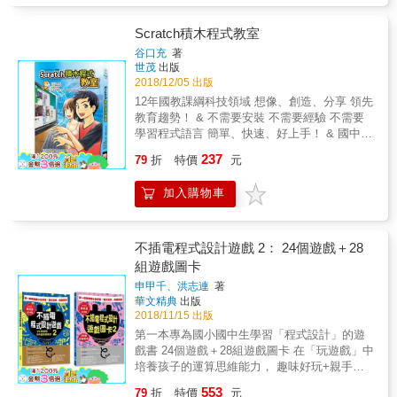
晶，讓老師、家長理解如何從不插電的方式養
青蛙們過馬路！這些狀況都會擋住上學的路，
Minecraft開始進行各種領域的大更新，把遊戲
成邏輯思考力，並呈現多種實用且容易上手的
要怎麼順利抵達學校呢？遇到水窪，可以跳過
世界往更多未知領域擴展，首先第一個目標就
Scratch積木程式教室
軟體或教材，不論是孩子自學、親子共讀、或
去、搬石頭當作墊腳石、或是脫下鞋子涉水而
是「水域」。過往在Minecraft的水裡面，是近
是作為學校教材，都具有非常高的實用性！
谷口充
著
過；碰到青蛙們過馬路，可以從旁邊繞過去、
乎伸手不見五指的極差視野環境，因此在水裡
世茂
出版
踩高蹺跨過去、也可以等青蛙們通過後再走。
面的生物、布景等等的設計，一向不受開發商
2018/12/05 出版
三姊弟面對問題的解決方法各有不同，但最後
重視。但是經過這次大改版，我們將會看到
12年國教課綱科技領域 想像、創造、分享 領先
都順利解決問題，這表示解決問題的方法有很
Minecraft全新的樣貌、全新的玩法。本書特別
教育趨勢！ & 不需要安裝 不需要經驗 不需要
多種，點子往往並非只有一個。 想出解決問題
準備多達200頁的水中生存、水中建築、水裡紅
學習程式語言 簡單、快速、好上手！ & 國中及
的方法，就是「演算法」，我們其實早已習慣
石機關等的完全攻略，將帶領讀者一起在這蘊
高中的必修課納入「程式設計」， 不用上補習
用演算法來解決生活中的問題、並採取行動。
237
含無數珍寶與資源，也處處充滿危機的
79
折
特價
元
班，在家就能先修！ & 教育部每年舉辦「全國
讀了本書之後，你就能夠學會思考，並且找出
Minecraft海洋世界中，逐一揭開它的神秘面
貓咪盃競賽」指定軟體 美國麻省理工媒體實驗
最適當的演算法來達成目的。當你學會運用這
紗，完成前所未有的大冒險！
加入購物車
室開發 日本AMAZON讀者一致好評 只要有電
樣的思考方式，你就具備了程式設計的基礎。
腦和網路，將積木排列組合， 遊戲、動畫都能
& 第2冊《排排看、找找看》&mdash;&mdash;
簡單製作！ 不但可將完成的作品上傳分享給全
了解經常使用的演算法 運動會快到了，大家決
世界， 也能借用別人已完成的作品加以改編。
不插電程式設計遊戲 2： 24個遊戲＋28
定要來練習大隊接力，但是棒次的順序應該怎
任何人都能輕鬆上手，Scratch就是這麼自由！
組遊戲圖卡
麼決定呢？要按速度排列嗎？那麼就先來測試
& 日本AMAZON讀者一致好評 最簡單易懂的程
大家的速度，再試試看要如何排棒次才是最好
申甲千、洪志連
著
式設計書 & 「最近AI和程式學習等相關話題越
的！另外，想要在辭典上找某個生字的解釋，
華文精典
出版
來越多，覺得這本書好像很適合小孩就買了。
要怎麼搜尋比較方便？用注音、部首或是筆
2018/11/15 出版
本來以為只是給小孩看的漫畫書，沒想到內容
畫？想想看，哪種方式能最快找到想找的生
第一本專為國小國中生學習「程式設計」的遊
也能銜接日後學習其它程式上，真的大推！」
字。 像這樣將數量很多的東西，依照順序排
戲書 24個遊戲＋28組遊戲圖卡 在「玩遊戲」中
─kotaro & 「我家的小孩和這本書的主角一樣就
列，或是從中找出某一樣東西，是電腦最擅長
培養孩子的運算思維能力， 趣味好玩+親手做
讀小學四年級，聽到可以自己做出遊戲就迫不
做的事情。只要學會「排序」及「搜尋」的演
+互動競賽+多元知識， 開啟學習「程式設計」
及待的開始看了。內容真的很簡單，就算不會
553
79
折
特價
元
算法，在日常生活中排東西或是找東西，也會