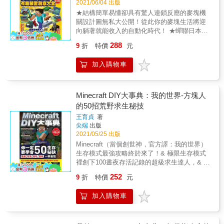
2021/06/04 出版
應盡早教他們學會中文輸入法！本書由練習打
★結構簡單易懂卻具有驚人連鎖反應的麥塊機
字開始，教導小學生學會兩種本港最普及的中
關設計圖無私大公開！從此你的麥塊生活將迎
文輸入法：速成及倉頡全書分為4星期教程，配
向躺著就能收入的自動化時代！ ★蟬聯日本
合30多篇練習和小測考，每天練習約1小時，幫
Amazon攻略類書籍月排行榜TOP50 ★本書系
助小學生學會和熟習速成或倉頡輸入法雙色設
288
9
折
特價
元
獲得學術、教育界人士推薦，特此感謝： //中
計，方便學生練習和使用另附「香港小學生倉
華民國空間設計學會榮譽理事長/盧圓華先生 //
頡小字典」方便學生查閱
加入購物車
台南崇學國小/張琬翔老師 //花蓮西林國小/李政
蒲老師 //台中亞洲大學/陳勇國老師 & 本書使用
Minecraft內建的紅石線路規則以及指令與指令
方塊， 設計出16個巧奪天工的連鎖機關。 玩家
Minecraft DIY大事典：我的世界-方塊人
只要按一個鍵開啟訊號，後續層層機關便會接
的50招荒野求生秘技
著連鎖反應， 讓你幾乎甚麼都不用做，在安全
王育貞
著
屋裡躺著就能收到數十倍的成果！ & 藉由本書
尖端
出版
的圖解教學，讀者在體驗Minecraft遊戲的同
2021/05/25 出版
時， 將能無形中學習到「觸發=&gt;傳遞=&gt;
Minecraft（當個創世神，官方譯：我的世界）
判斷=&gt;反應」程式設計的基礎邏輯， 完成作
生存模式最強攻略終於來了！& 極限生存模式
品後更能進一步建立起信心，觸發更具創意的
裡創下100晝夜存活記錄的超級求生達人，& 親
點子，做出規模更大，屬於自己風格的麥塊作
自指導你50個生存秘訣！& & ◎關於
品。 &
252
9
折
特價
元
Minecraft：完全實踐寓教於樂的遊戲& 本遊戲
名列PC史上最熱賣的15款遊戲之一，玩家年齡
加入購物車
層遍布很廣：& 小朋友可以玩它「電子樂高」
式的部分，堆堆電子積木，訓練3D空間認知能
力；& 學生族群可以玩它「空間規劃」的部