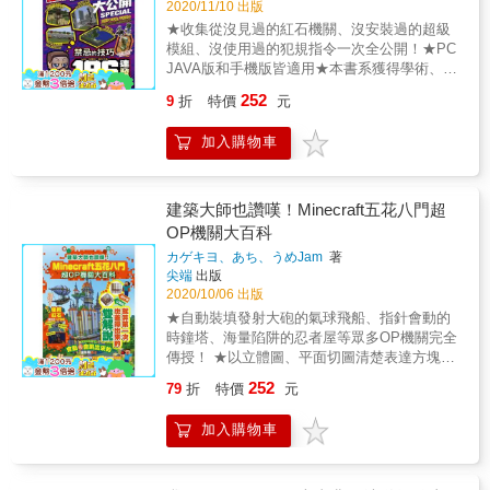
2020/11/10 出版
入侵者的行為模式，以及他們的弱點在哪，有
★收集從沒見過的紅石機關、沒安裝過的超級
什麼應對方法， 逐一為讀者分析，讓讀者從此
模組、沒使用過的犯規指令一次全公開！★PC
不再懼怕此類事件發生。 另外，1.14版新增的
JAVA版和手機版皆適用★本書系獲得學術、教
生態系、道具、生物、武器裝備等等，也當然
育界人士推薦，特此感謝：中華民國空間設計
會是以最完整的資料呈現。 & 而新方塊的增
252
9
折
特價
元
學會榮譽理事長 盧圓華先生台南崇學國小 張琬
加，又替建築玩家們帶來各種想像空間。要怎
翔老師花蓮西林國小 李政蒲老師台中亞洲大學
麼利用新方塊的外表特徵，去模擬出更逼真的
加入購物車
陳勇國老師◎什麼是Minecraft？被全球1,300多
方塊建築，做出以前不能做出的作品，本書也
間學校列為指定教材它的綽號是「電子版樂
將做步驟教學。 &
高」，它是一款連麻省理工學院的教授都推薦
學生去玩的數位遊戲，丹麥政府還在遊戲裡蓋
建築大師也讚嘆！Minecraft五花八門超
了全國地圖，讓小朋友瞭解人文歷史。它的名
OP機關大百科
稱是「Minecraft」，亦稱「我的世界」。◎以
カゲキヨ、あち、うめJam
著
下Minecraft玩法你可曾看過紅石線路自動設計
尖端
出版
輔助工具做出可以個別發出音符的樂器機關任
2020/10/06 出版
意叫出生物的指令停止日夜變化的指令任意傳
★自動裝填發射大砲的氣球飛船、指針會動的
送到指定位置的指令讓全部怪物道具消失的指
時鐘塔、海量陷阱的忍者屋等眾多OP機關完全
令直接叫出小屋建築的指令直接叫出角色臉孔
傳授！ ★以立體圖、平面切圖清楚表達方塊的
的方塊整個建築秒複製將遊戲中環境做出3D地
擺放位置，最容易瞭解！ ★本書系獲得學術、
圖可以指定出生環境的模組把死板的木板公告
252
79
折
特價
元
教育界人士推薦，特此感謝： 中華民國空間設
版徹底拋開自動拔除雜草的模組你的主角就是
計學會榮譽理事長 盧圓華先生 台南崇學國小
漫畫二次元人物在死的地方自動追加墓碑等共
加入購物車
張琬翔老師 花蓮西林國小 李政蒲老師 台中亞
196種玩法，在這等你來玩！
洲大學 陳勇國老師 ◎做機關能學會什麼 一個
有效的機關，從觸發、傳遞、判斷、迴圈、到