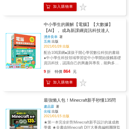
下Minecraft密技你可曾看過？ 能夠超高速連射
國老師 &
加入購物車
箭的裝置 製作可以發生大爆炸的手榴彈 用弩發
射煙火 自製被雷劈中才會出現的稀有生物 將超
稀有動物「骷髏馬」變成寵物 大量製作藥水箭
取得唱片的方法 製作可以水中呼吸的海龜殼 穿
中小學生的圖解【電腦】【大數據】
過1格高區域的秘技 超高速新型水泡式電梯 在
【AI】， 成為新課綱資訊科技達人
水上快速輸送物品 用鍋釜接取雨水 飼養貓並且
湧井良幸
著
讓牠看門 等900+&alpha;個連達人也很少會的
五南
出版
究極玩法完全傳授！ 只要學會這些，你便可以
2021/01/28 出版
在朋友面前驕傲的秀一下了喔！
配合108課綱●讓孩子開心學習數位科技的書籍
●中小學生科技領域學習從中小學開始接觸基礎
資訊科技，認識自己的興趣與專長，能夠多元
學習，訓練思考力！
864
9
折
特價
元
加入購物車
最強懶人包！Minecraft新手秒懂135問
盧品霖
著
尖端
出版
2021/01/15 出版
★第一本完全針對Minecraft新手設計的速成教
學書 ★全書由Minecraft DIY大事典編輯團隊監