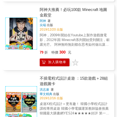
動世界。 &bull;本書為「邁客盃──運算思維與
創意設計大賽」指定教材，包含入門與進階範
阿神大推薦！必玩100款 Minecraft 地圖
例試題，是Minecraft教育版程式教育的練習題
金殿堂
本。
阿神
著
尖端
出版
2019/12/20 出版
阿神，2009年開始在Youtube上製作遊戲微電
影，2012年因 Minecraft系列開始受到關注，嶄
露光芒。 阿神無時無刻都在思考如何做出讓人
喜歡的影片，十年來，他每天要求自己發行一
300
79
折
特價
元
則影片，未曾間斷。歷經十年的努力，終於讓
他成為台灣Youtube「遊戲類」首位訂閱人數突
加入購物車
破一百萬及兩百萬的 Youtuber。目前，阿神頻
道的總點閱數已達 9億以上，有超過4,000部各
式各樣的Game Play，對於遊戲，阿神已經玩
出了一套自己的風格與觀點！ 為了答謝所有粉
不插電程式設計桌遊 ：15款遊戲＋28組
絲的支持，阿神精心彙整多年來對Minecraft的
遊戲圖卡
鑽研，挑選出100款最值得推薦給粉絲的
洪志連
著
Minecraft遊戲，特別企劃了這本《阿神大推
華文精典
出版
薦！必玩 100款 Minecraft 地圖金殿堂》，並精
2019/12/16 出版
心設計形象，進棚拍攝上百張各種造型的珍貴
桌遊X程式設計＝更有趣！ 韓國小學程式設計
寫真照，搭配精闢的內容，獻給所有喜歡阿神
課程專用桌遊 韓國小學電腦運算教師協會推薦
的粉絲。 阿神將在本書推薦來自世界最好玩的
韓國最大購書網YES24★★★★★好評 第一本
100 款 Minecraft 地圖，並依照遊戲特質區分