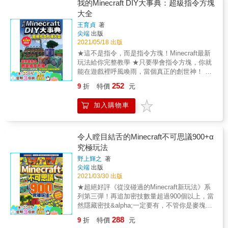
分，增進空間邏輯推演力，日後出社會非常受
我的Minecraft DIY大事典：超級指令方塊
用；& 電腦工程師可以玩它「輔助插件」的部
大全
分，開發出各式各樣好用的輔助插件供人運
王育貞
著
用。& 這款遊戲連麻省理工學院教授都推薦，
尖端
出版
被全球一千多間學校列為指定教材！& & ◎為
2021/05/18 出版
什麼玩遊戲要求生？& 「生存模式」是
★這不是指令，而是指令方塊！Minecraft最新
Minecraft裡面的一個玩法，玩家會進入一個隨
玩法給你完整教學 ★只要學會指令方塊，你就
機世界開始冒險旅程。& 一開始什麼東西都沒
能在遊戲裡呼風喚雨，當個真正的創世神！ &
有，只能靠自己到處收集材料組合必須用品。&
在Minecraft打指令，就是一個指令做一件事，
到了晚上，殭屍開始出現，會主動找玩家攻
252
9
折
特價
元
所以雖然方便，但是卻不能和其它方塊連動。
擊。& 晚上一片黑麻麻，要怎麼在白天找好躲
現在新增的「指令方塊」，他具有指令的便利
避場所，找出火源是冒險的第一步。& 生存模
加入購物車
性，同時也有方塊的特質， 使用指令方塊，你
式可以訓練玩家危機預防的能力，為了在遊戲
會看到以往不可能做成的機關，現在都能做出
中生存，必須想辦法收集材料。& & 隨書附
來了。 & 像是原本還蠻簡單對付的殭屍，現在
贈： 方塊人、殭屍、熔爐、工作台紙模型，空
可以透過指令方塊變成隨時間越變越強的大
令人瞠目結舌的Minecraft不可思議900+α
間能力虛實雙強化！& & 隨書附贈內容： 50招
BOSS！ & 而你的機關現在也能轉換時間、天
究極玩法
求生課程影片（書上附影片連結），邊看書邊
氣，甚至改變遊戲模式的能力；還有就是原本
看影片，學習更輕鬆！ & 本書特色 & 邀請生存
野上輝之
著
任誰看到都不會去採的笨蛋壓力板陷阱，現在
模式攻略達人教導玩家如何求生、手機版懶人
尖端
出版
變成外表沒有任何特徵，只要一接近某個區域
包、玩麥塊學英文單字& 本書由《Minecraft
2021/03/30 出版
就能立即啟動的神殺消失地板等等只有指令方
DIY大事典》、《Minecraft DIY大事典：機關
★超絕好評《從沒碰過的Minecraft新玩法》系
塊才能辦到的神奇玩法，這本全都傳授給你！
地圖》作者群撰寫，& 每位都是在難度最高的
列第三彈！再追加密技數量超過900個以上，當
& 好評推薦 & ★本書系獲得學術、教育界人士
極限模式內，活超過100天的超級生存達人。 &
然隱藏密技&alpha;一定要有，不管你是麥塊老
推薦，特此感謝： 中華民國空間設計學會榮譽
手還是新手，這本都絕對值得收藏！ ★日本
理事長 盧圓華先生 台南崇學國小 張琬翔老師
288
9
折
特價
元
Amazon攻略類書籍排行榜百大書籍之一。 #以
花蓮西林國小 李政蒲老師 台中亞洲大學 陳勇