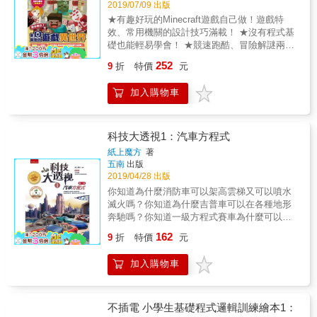
& 找錯並修正 台灣108課綱學習參考： 領域：
2019/07/09 出版
方塊組合做出來的豪華圖鑑等， 這是一本網羅
生活 主題：生活事物特性的探究與創新應用 第
★有趣好玩的Minecraft遊戲自己做！遊戲特
Minecraft各項玩法領域、新舊版本、跨全平台
一學習階段：事物特性與現象的探究 程式設計
效、常用機關的設計技巧滿載！ ★沒有程式基
機種的超級密技大全！ 史無前例厚達320頁的
桌遊的特色 一般桌遊都有幾個明顯的特色，簡
礎也能輕易學會！ ★競速跑酷、冒險解謎兩大
超重量級寶典，讓你看得過癮玩得更6！
單易懂的主題、各式各樣的配件、清楚明白的
類遊戲至作法實戰教學！地圖檔本本有！
252
9
折
特價
元
規則，當然還要有讓人停不下來的遊戲娛樂
Minecraft為什麼可以製作遊戲？ Minecraft PC
性，也就是一定要引人入勝，有體驗感、有挑
JAVA版是一個開放的結構，除了Minecraft本身
加入購物車
戰性、刺激有趣又好玩！ 程式設計桌遊的特
擁有的玩法之外，玩家可以利用內部的遊戲規
色，除了保有原桌遊的特色外，更特別強調其
則，並套入模組和程式，製作出風格和玩法完
桌遊內容是以程式設計中所需要學習的程式運
全不一樣的遊戲。包含角色扮演、冒險解謎、
算概念為主，例如：順序／序列、重複／迴
競速跑酷，甚至大型的多人連線對戰遊戲，在
科技大透視1：汽車方程式
圈、平行、事件、條件／選擇、運算子、資料
Minecraft中都能做出來。Minecraft就是名如其
紙上魔方
著
處理方式，而加以創想設計完成。 玩程式設計
實，能讓你創作出理想中的「我的世界」。 做
五南
出版
桌遊的好處 桌遊是有溫度的遊戲，不像手機、
遊戲對讀者有什麼好處？ 製作一款遊戲需要精
2019/04/28 出版
平板與電腦一般冷冰的，透過手觸摸不同的配
細設計才能順利執行。本書將抽絲剝繭，將各
你知道為什麼消防車可以架高雲梯又可以噴水
件的回饋，獲得更多元的感受。其好處如下：
程序最重要的部分取出，並使用步驟圖解一步
滅火嗎？你知道為什麼吉普車可以在各種地形
1 肌力平衡：透過桌遊操作可以訓練身體的大
一步教導讀者怎麼用，讓讀者在銜接遊戲各部
奔馳嗎？你知道一級方程式賽車為什麼可以跑
小肌肉群，強化肌肉細微的穩定性、精準性與
位的同時，瞭解上下遊對接的邏輯觀念。當遊
這麼快嗎？不同種類的汽車有各式各樣的功
持續性 2 邏輯推理：透過策略思考制定獲勝計
162
戲做出來的時候，他不但會獲得成就感，同時
9
折
特價
元
能，現在就打開本書，看看它們有什麼不同之
畫，可以訓練左腦的空間與邏輯推理能力 3 創
也強化了因果關係的智能。
處吧！
意思維：可以訓練右腦圖象思考與創意表現能
加入購物車
力 4 溝通表達：可以綜合左右腦在語言力、繪
畫藝術力與肢體整合力 5 協力合作：桌遊通常
不是一個人的遊戲，藉由與他人溝通互動，可
不插電 小學生基礎程式邏輯訓練繪本1：
強化人際關係與合作能力 6.責任榮譽：桌遊通