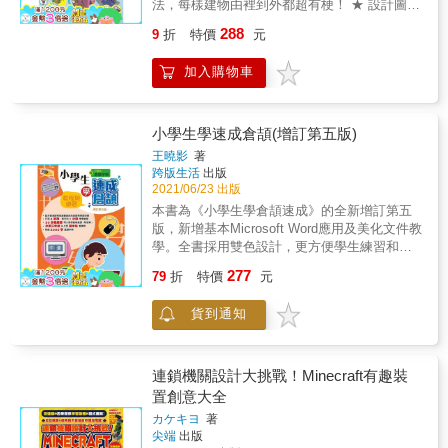
法，每樣建物由裡到外都超有梗！ ★ 設計圖、
戲 ★網羅各種新密技
立體圖分層解說，初學者也很容易學習！ & 本
288
9
折
特價
元
書邀請到日本Minecraft建築達人團隊 為大家講
解各種從裝潢機關到美觀設計， 由裡到外都充
加入購物車
滿有趣點子的建築物和交通工具。 以下超有
梗的作品，保證讓你拍案叫絕！ 我OK，你先
進!超恐怖的驚悚鬼屋 超療癒！跟大自然合體的
夢幻童話樹屋 超消暑！可住進水果裡!鮮嫩多汁
小學生學速成倉頡(增訂第五版)
的鳳梨屋 有雙層貨物台的運豬車 超可愛！遠眺
王曉影
著
景觀絕佳的咕咕雞屋 原來可從四隻腳進去的豬
跨版生活
出版
豬屋 & 書內將建物的每一層切面都附上平面
2021/06/23 出版
圖， 每一個步驟也都附上3D透視圖供讀者參
本書為《小學生學倉頡速成》的全新增訂第五
考， 讀者只要照著步驟做，再比對平面圖， 這
版，新增基本Microsoft Word應用及美化文件教
些達人級作品你也可以輕易蓋成功喔！ &
學。全書採用雙色設計，更方便學生練習和使
用。對於我們的下一代來說，不會用電腦打字
277
79
折
特價
元
將和我們不會用筆寫字一樣的不方便。因此，
教統局已在多年前將中文輸入法列為小學生要
貨到通知
掌握的資訊科技學習目標之一。(教育局鼓勵中
小學學校實行「電腦認知單元課程」，分為八
大單元，其中再細分為三個學習階段。其中第
一階段要求學生運用軟件繪圖及使用手寫識別
連鎖機關設計大挑戰！Minecraft有趣裝
裝置，輸入中文字；而第二階段單元五電腦認
置創意大全
知課程則希望強化學生的文字處理能力。學生
カケキヨ
著
需要認識不同中文輸入法，並能透過鍵盤輸入
尖端
出版
中文字。)各位家長如要孩子學習快人一步，就