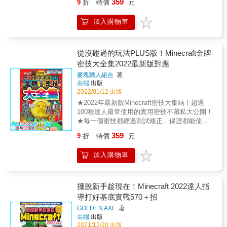
359
9
折
特價
元
片，更能加速這種成長過程。
Minecraft Switch版玩家歡迎的攻略本繁體中文
版正式在台上市！ & ★由擁有校對編輯三十餘
加入購物車
本Minecraft書籍經驗，全國最專業的Minecraft
DIY大事典編輯團隊逐頁至Switch版內實測！內
容最新、最正確、最實用！Switch版玩家請放
心閱讀！ & Minecraft Switch主機憑藉著獨有的
從沒碰過的玩法PLUS版！Minecraft金牌
操作方式，讓玩Switch版麥塊的玩家擁較獨特
密技大全集2022最新版對應
的遊戲體驗。而且玩Switch版麥塊的玩家年齡
麥塊職人組合
著
層偏低，這些體驗上的差異，可能無法自己去
尖端
出版
應變，所以Switch版雖然也屬於基岩版，但有
2022/01/12 出版
必要特別獨立出來以最新版本依照各種玩法做
★2022年最新版Minecraft密技大集結！超過
完全的介紹，才算真正照顧好Switch版麥塊的
100種達人最常使用的實用密技不藏私大公開！
玩家。 & 為此編輯部推薦這本最受日本玩家支
★每一個密技都經過測試修正，保證都能使
持，榮獲2021年日本Amazon攻略本圖書類排
用！ 本書集結2021全年的Minecraft密技精華，
行TOP50的Siwtch版Minecraft完全攻略，全書
359
9
折
特價
元
將讀者最常使用、最受歡迎的Minecraft密技統
厚達336頁，每一頁都經過實測校對，以最正
計後集結成冊，並且依照Minecraft當前最新版
確、最實用的內容呈現在玩家面前。全書內容
加入購物車
本加以測試校對，確保每一個密技都能正常使
網羅Minecraft的冒險、地域、打寶、BOSS
用，喜歡玩密技的玩家絕對不能錯過！ ◎果然
戰、建築、紅石、指令等全部玩法，相信一定
冠軍就是爆炸陷阱 一打開寶箱就會來個翻天覆
能為Switch版玩家帶來幫助。 & 本書特色 & 1.
地的大爆炸！大家最愛的應景機關最適合假期
擺脫新手趁現在！Minecraft 2022達人指
就算用NS玩也要用自製特效讓自己帥氣滿點！
動手做！ ◎神奇的豬圈跳舞機 只要把特定的唱
導打好基底實戰570＋招
火之神神樂的指令全解 2. 從哪邊開始閱讀都沒
片放到場片機，豬圈裡面的豬就會隨之起舞!?
有障礙！遊戲初始到破關的全部流程都圖解給
GOLDEN AXE
著
神奇裝置教你怎麼做！ ◎真正躺著賺！讓豬布
你看 3. 超好懂的設計分解圖帶你一步一步蓋出
尖端
出版
林自動吐出寶物的密技 每次要跟豬布林交換物
好看又可愛的動物建築 4. 操作不習慣也不怕！
2021/12/20 出版