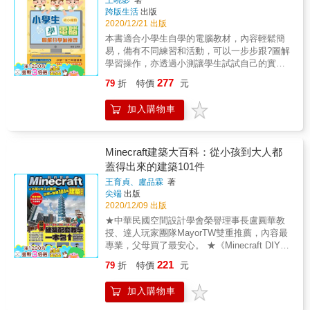
王曉影
著
Windows系統示範● 配合教育局電腦認知單元
的QA問答形式呈現， 每個問題的解答，都將是
跨版生活
出版
課程
最核心，能立即解決問題的內容。 希望這本書
2020/12/21 出版
能夠解決每一位Minecraft新手遇到的大小疑
本書適合小學生自學的電腦教材，內容輕鬆簡
問，建立好基礎， 把多出來的時間，放在還能
易，備有不同練習和活動，可以一步步跟?圖解
怎麼玩，還能怎麼蓋，充分享受到由這款遊戲
學習操作，亦透過小測讓學生試試自己的實
所帶來的無限創造世界。
力，了解自己的學習成果。《小學生學電腦
277
79
折
特價
元
——圖解自學加練習》系列分為「初小階段」
及「高小階段」兩本，全面滿足小學階段基礎
加入購物車
電腦學習需要。本書(初小階段)適合小學一至三
年級使用，內容包括：● 38個練習、活動和小
測● 認識一般資訊科技和電腦運作● 掌握基本
操作，以Windows系統示範● 學習電腦打字、
Minecraft建築大百科：從小孩到大人都
繪圖、文字及圖像處理等技能● 實踐如何管理
蓋得出來的建築101件
電腦檔案本書特色● 適合小學生自學● 小學一
王育貞、盧品霖
著
至三年級適用● 以Windows系統示範● 配合教
尖端
出版
育局電腦認知單元課程
2020/12/09 出版
★中華民國空間設計學會榮譽理事長盧圓華教
授、達人玩家團隊MayorTW雙重推薦，內容最
專業，父母買了最安心。 ★《Minecraft DIY大
事典》系列原班攻略人馬精心製作，品質有保
221
79
折
特價
元
障 ★所有作品均提供地圖檔供讀者拆解學習(書
內有附檔案下載連結) ★所有步驟跟提供教學影
加入購物車
片，簡單易懂(書內有附影片連結) ★建築均採
台灣著名地標，如101大樓、中正紀念堂等，均