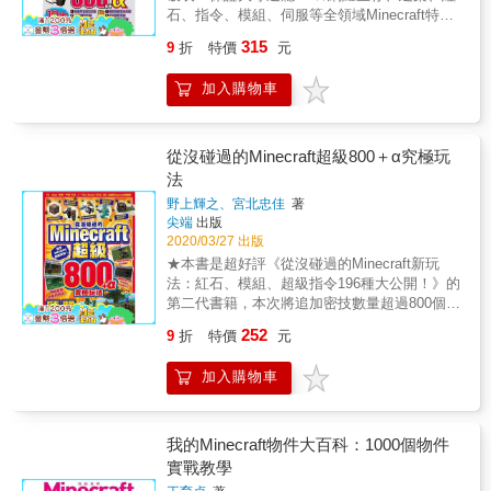
合了核心素養新課綱的「科技資訊與媒體素
面，這本《舞秋風大力推 Minecraft 必裝模組
石、指令、模組、伺服等全領域Minecraft特殊
養」、「系統思考與解決問題」、「規劃執行
精選熱門100款》絕對是喜歡Minecraft的玩家必
玩法999招！ ★電腦、智慧手機; 平板、PS
與創新應變」、「符號運用與溝通表達」、
315
9
折
特價
元
備的寶典，更是嗚帕們絕對要收藏的經典，大
Vita、、PS 3/4、Wii U、3DS、Switch全機種
「人際關係與團隊合作」五大領域，強調知識
家千萬不要錯過喔！！
對應！ Minecraft的自由開放結構，不管是基岩
+技能+態度+生活實踐，引發孩子學習動機與
加入購物車
版還是PC JAVA版都有無限的想像空間、無限
熱情，適性揚才、終身學習。 2.創新的「不插
的設計點子在裡面，也因此造就出數不清的玩
電」學習法 透過繪本的閱讀與引導，培養孩子
法。 一位玩了Minecraft三四年的老手，或許某
「運算思維」的能力，學習資料歸納分析、邏
方面玩得很強，但想要全領域都精通，那可不
從沒碰過的Minecraft超級800＋α究極玩
輯思考、解決問題、演算應用等能力，並強調
是簡單的事。 本書就是將生存、建築、紅石、
法
動手操作、科學佐證，寓教於樂。 3.精心設計
指令、模組、伺服各領域的達人所精通的技巧
延伸活動附錄 邀請臺北市明德國小花梅真老師
野上輝之、宮北忠佳
著
全都收集起來，整理出999種玩法給讀者。 這
設計，提供教師課堂教學的輔助教案，家長與
尖端
出版
本厚達336頁的超重量級Minecraft攻略，相信一
孩子共讀時的引導小指南，更重要的是透過繪
2020/03/27 出版
定能激發讀者無限的創意，帶給讀者無限的樂
本所延伸出的各種生活情境的運用，協助孩子
★本書是超好評《從沒碰過的Minecraft新玩
趣！ 同時本書的10大特典也相當精彩，有買書
應用及實踐所學。書末還附有「知識小百
法：紅石、模組、超級指令196種大公開！》的
籍的讀者就能下載來玩喔！ 本書10大特典特色
科」，專業解說程式設計語法。 專業推薦（按
第二代書籍，本次將追加密技數量超過800個以
1.還在一隻一隻剪羊毛已經落伍了！最新全自
姓氏筆畫排序） 李官珉／臺北市南湖國小資教
上，更加入隱藏密技&alpha;，不管你是麥塊老
動羊毛工廠，再也不用擔心不夠羊毛來製作地
252
9
折
特價
元
中心主任 林秋斌／清華大學學習科學與科技研
手還是新手，這本都絕對值得收藏！ ★日本
毯了！ 2.你知道海龜殼也可以用紅石機關量產
究所教授 吳權威／網奕資訊科技集團創辦人 花
Amazon攻略類書籍排行榜百大書籍之一。 以
嗎？海龜殼自動製造機讓你再也不用愁龜仙藥
加入購物車
梅真／臺北市明德國小教師 洪敦明／教育部閱
下Minecraft密技你可曾看過？ 嫌Minecraft的箭
水不夠材料了！ 3.還在抱怨每次採收海帶都要
讀推手國立公共資訊圖書館館員 陳啟展／臺北
靶沒有變化？那歌萊花將會顛覆你的想法！歌
下水嗎？有了海帶自動收割機，就不用再花時
市蓬萊國小電腦教師 張立杰／中央大學學習與
萊花也能拿來玩射擊遊戲的密招大公開！ 海帶
間下水採收了！ 4.Minecraft新增太多動物讓人
教學研究所教授 賴志宏／東華大學資訊工程學
不但可以當作食物，還可以拿來燒！海帶自動
我的Minecraft物件大百科：1000個物件
眼花瞭亂？只要有新動物圖艦帶你一次瞭解有
系副教授 豐佳燕／臺北市立大學附小資優班教
採收機還能夠量產熔爐的燃料！ 每到任意設定
實戰教學
哪些新增的動物！ 5.想要飼養新增的動物嗎？
師 ＊適讀年齡：5~8歲親子共讀；9歲以上自己
的時間就會發出紅石訊號的機關製作步驟公
這裡教你這些動物的養殖及馴服方法，在