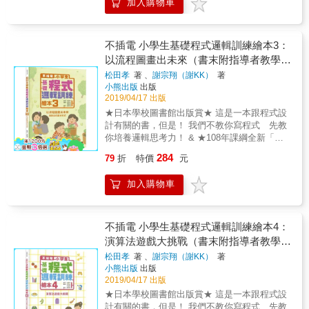
加入購物車
力練習！不過隊伍中的同學們，有些人跑得
趣，演技體能大爆發 包括︰來跳繩吧！如果我
比較好，這個實現目的的方法就是「演算
快，有些人跑得慢，到底應該怎麼安排棒次
是程式！等 素材方便︰素材多元運用 。就地取
法」，而把規畫好的演算法對電腦下指令，就
呢？ 想看某位作家的作品，但是圖書室裡書好
材︰紙杯、彩色紙、簽字筆等 。多元運用︰跳
稱作「程式設計」。 我們其實早已習慣用演算
多，下課時間又很短，有什麼方法可以迅速找
繩、彈珠、餅乾、棋子等 。遊戲圖卡︰桌遊卡
不插電 小學生基礎程式邏輯訓練繪本3：
法來解決各種問題、並採取行動，本書運用各
到書？ 運動會的接力比賽刺激又有趣，除了注
牌、手作圖卡 專家審訂 ‧吳郁芬／ACTC亞洲兒
以流程圖畫出未來（書末附指導者教學建
種生活化的舉例，讓孩子學會有邏輯的思考，
重個人速度外，團隊合作的默契也很重要，我
童程式教育協會祕書長 ‧胡信忠／宜蘭縣二城國
並且找出最適當的演算法來達成目的。當孩子
議）
松田孝
著 、
謝宗翔（謝KK）
著
們可以先確認每位選手的速度，安排跑得較快
小老師、宜蘭縣科技領域兼任輔導員 ‧簡聖霖／
學會運用這樣的思考方式時，就具備了程式設
小熊出版
出版
的選手在第一棒與最後一棒，就比較容易獲
桌遊及APP程式設計師、嗨課教育有限公司執
計的基礎。而像這樣的邏輯思考訓練，對於日
2019/04/17 出版
勝。而圖書室的書都會依照書籍分類表排列，
行長
常生活的解決問題能力也非常重要。 & ※書末
★日本學校圖書館出版賞★ 這是一本跟程式設
只要知道作家的作品種類，查出分類號與作者
附指導者教學建議 集結日、臺2位長期深耕資
計有關的書，但是！ 我們不教你寫程式 先教
號，就能很快找到想看的書嘍！這些都是孩子
訊教育的作者之心力大成，從108年新課綱與程
你培養邏輯思考力！ & ★108年課綱全新「科
生活中常遇到的情境，其實隱含著演算法的重
式設計教育的關聯談起，並提供實用的不插電
技領域」體驗先修★ ★不插電的學習體驗★ ★
要概念。 這是一本和程式設計有關的書籍，但
284
79
折
特價
元
教學法範例，讓您輕鬆引領孩子培養邏輯思考
孩子的第一本程式設計學前書★ ★書末附指導
是我們不會直接教孩子寫程式，也不會讓孩子
力。 & 本書為「【不插電】小學生基礎程式邏
者教學建議★ & 生活課時，小男生選擇種番
馬上使用電腦、鍵盤和滑鼠，而是先培養孩子
加入購物車
輯訓練繪本」系列的第１冊，另有《2：找找
茄，但是番茄要怎麼種呢？每天要澆多少水？
的邏輯思考力、再引入演算法的概念。 在思考
看、排排看》、《3：以流程圖畫出未來》、
什麼時候架支柱？長出側芽時怎麼辦？多久該
演算法的時候，可能會涉及到搜尋或是排序，
《4：演算法遊戲大挑戰》，為孩子接軌國中三
施肥呢？ 今天老師帶來了打掃機器人幫忙打掃
雖然聽起來好像很難，但是其實每個人在生活
年的科技領域課程。 & ※套書加值贈品：演算
校園，但是它把不該拔掉的花當作雜草拔掉、
不插電 小學生基礎程式邏輯訓練繪本4：
中遇到難題，大部分都會先分析該如何做、安
法遊戲圖卡 套書加值贈送精緻可愛的遊戲圖卡
把掃除用具當作垃圾打包，該怎麼教它正確的
演算法遊戲大挑戰（書末附指導者教學建
排做事的先後順序再採取行動，這樣比較不會
（搭配第4冊演算法遊戲使用），節省影印的時
打掃方式呢？ & 種番茄時要先種下幼苗，等到
走冤枉路，或是白費力氣。因此只要能想出好
議）
松田孝
著 、
謝宗翔（謝KK）
著
間，並提升動手操作的機率和樂趣。 & 本書特
幼苗長高後再插入支柱，並且注意澆水、摘側
的演算法，即使面對困難的事，就比較容易迎
小熊出版
出版
色 在這瞬息萬變的科技世界，上個月記得的東
牙與施肥等事項，等到番茄變紅後就可以採收
刃而解！當孩子學會運用這樣的思考方式時，
2019/04/17 出版
西，下個月也許就派不上用場。學校裡教的知
了。而打掃機器人的功能強大，但是必須對它
就具備了程式設計的基礎。而像這樣的邏輯思
★日本學校圖書館出版賞★ 這是一本跟程式設
識還沒離開校門就落伍，再加上12年國教全新
輸入正確的指令與流程，才能澈底發揮功效。
考訓練，對於日常生活的解決問題能力也非常
計有關的書，但是！ 我們不教你寫程式 先教
的科技領域，正式將運算思維、程式設計導入