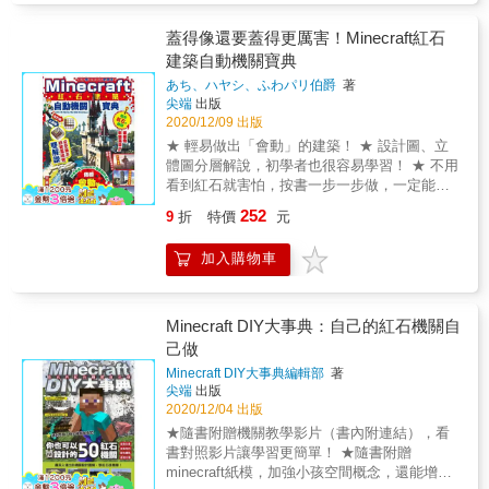
為在地化內容 & ◎什麼是Minecraft？完全實踐
寓教於樂的遊戲 Minecraft，中文名稱為「我的
蓋得像還要蓋得更厲害！Minecraft紅石
世界」，遊戲名列PC銷售史上最熱賣的10款遊
建築自動機關寶典
戲之一，玩家年齡層遍布很廣： 小朋友可以玩
あち、ハヤシ、ふわパリ伯爵
著
它「電子樂高」式的部分，堆堆電子積木，訓
尖端
出版
練3D空間認知能力； 學生族群可以玩它「空間
2020/12/09 出版
規劃」的部分，增進空間邏輯推演力，日後出
★ 輕易做出「會動」的建築！ ★ 設計圖、立
社會非常受用； 電腦工程師可以玩它「輔助插
體圖分層解說，初學者也很容易學習！ ★ 不用
件」的部分，開發出各式各樣好用的輔助插件
看到紅石就害怕，按書一步一步做，一定能做
供人運用。 這款遊戲連麻省理工學院教授都推
出來！ ★ 本書系獲得學術、教育界人士推薦，
薦，被全球一千多間學校列為指定教材！ & ◎
252
9
折
特價
元
特此感謝： 中華民國空間設計學會榮譽理事長
玩遊戲跟建築有什麼關係？ Minecraft的世界是
盧圓華先生 台南崇學國小 張琬翔老師 花蓮西
由各式各樣不同材質的方塊所組成的，這些方
加入購物車
林國小 李政蒲老師 台中亞洲大學 陳勇國老師
塊不但會組出草原、山脈、海洋、洞穴等等地
& 蓋得像，還要蓋得更厲害！ 能自動開啟的車
形，玩家也可以利用這些方塊，蓋出自己理想
庫捲門、有人入侵就會響起警報的住家防盜裝
中的建築物。在遊戲內寬廣的世界中，想要蓋
置、自動化會行走的巨大機器人 還有各式各樣
Minecraft DIY大事典：自己的紅石機關自
好一棟建築，要先規劃好空間，甚至做好設計
真的會掉下轉蛋的轉蛋機等等等等最接近真實
己做
草圖，然後開始整地、營建、裝潢等等工作，
生活的物件，現在都能從Minecraft做出來！ &
讀者們可以藉由完成一棟簡單的建築，拼拼湊
Minecraft DIY大事典編輯部
著
每一種建築物、每一個機關都同時使用立體圖
湊，訓練大腦的空間管理能力。 & 本書特色 &
尖端
出版
和平面設計圖讓你參考， 詳細的步驟圖解教
本書將Minecraft主流玩法-之一「建築」的部
2020/12/04 出版
學，你只要按步就班一步一步做， 這些會動的
分，拆解成建材、工具、營建、裝潢等基本要
★隨書附贈機關教學影片（書內附連結），看
建築，都可以蓋得出來喔！ 你可以拿去跟朋友
素，並提供成品的製作步驟，每一個步驟皆附
書對照影片讓學習更簡單！ ★隨書附贈
炫耀一下XD！ &
上圖片，並提供相關影片參考，以及地圖檔供
minecraft紙模，加強小孩空間概念，還能增進
學習者拆解，讓讀者有系統地瞭解Minecraft的