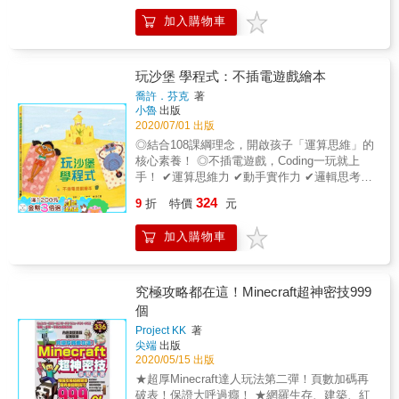
以上，為了答謝所有閱聽人的支持，舞秋風精
築。☆其他調查部門：收集其他跟地獄更新改
加入購物車
心彙整多年來對Minecraft的鑽研，耗費了一段
版有關的重要資訊，包含新配方、新遊戲規
相當長的時間親自試玩，精選出世界100款最值
則、新附魔與新指令等。☆新世界探險部門：
得推薦給粉絲的Minecraft模組，一字一句的堆
認識地獄的環境後，探險隊正式朝地獄進軍！
砌出這本《舞秋風大力推 Minecraft 必裝模組
玩沙堡 學程式：不插電遊戲繪本
包含出發前準備事物、去地獄的方法、基地與
精選熱門100款》內容，獻給所有長期以來一直
補給站點建立要點、危機處理方式、各大結構
喬許．芬克
著
支持舞秋風的嗚帕以及所有喜歡Minecraft的玩
小魯
出版
攻略法等全套冒險生存的內容。
家。 & 在Minecraft中，受到大家廣泛喜愛的的
2020/07/01 出版
「模組」，其來源是由來自世界各地不同的玩
◎結合108課綱理念，開啟孩子「運算思維」的
家對Minecraft進行修改，進而製作出獨立的
核心素養！ ◎不插電遊戲，Coding一玩就上
Minecraft遊戲，讓所有人可以透過這些模組得
手！ ✔運算思維力 ✔動手實作力 ✔邏輯思考力
到與原本Minecraft截然不同的遊戲體驗。而因
✔問題解決力 ✔歸納分析力 ✔團隊創意力 小女
324
為目前網路上有數以萬計的Minecraft模組，所
9
折
特價
元
孩珍珠想在海邊堆沙堡，找了機器人朋友帕斯
以消費者最常面臨的問題就是：「哪一個模組
卡來幫忙。不過，她得用電腦程式碼才能指揮
最好玩？」這次，舞秋風在《舞秋風大力推
加入購物車
帕斯卡。 本書利用珍珠指揮帕斯卡蓋沙堡的過
Minecraft 必裝模組 精選熱門100款》這本書
程，帶領讀者像程式設計師一樣，練習如何分
中，詳細推介了來自世界最好玩、最有趣的100
析問題、拆解問題，運用程式指令解決問題，
款 Minecraft 模組，並依照模組特性區分為：
除了認識常用的電腦程式指令之外，更重要的
究極攻略都在這！Minecraft超神密技999
「實用類」、「科技類」、「魔法類」、「異
是電腦程式的概念，也就是培養孩子「運算思
個
世界類」、「冒險類」、「輔助類」「農業
維」的能力，這樣的能力，正是電腦程式設計
類」「裝飾類」、「環境類」等九大類模組，
Project KK
著
的基礎，而且還可以被運用在面對生活各式各
尖端
出版
秋風本人更根據各種九大類主題精心搭配前所
樣的問題上。 在童趣的繪畫與輕鬆的故事中，
2020/05/15 出版
未見的造型穿插於書中，嗚帕們不但可以從書
邏輯思考能力與核心素養，已經悄悄地輸入孩
中吸收舞秋風累積多年的Minecraft精闢內容解
★超厚Minecraft達人玩法第二彈！頁數加碼再
子的內心了。 本書特色 1.結合108課綱理念 融
構與分析，更可以看到舞秋風多樣造型的趣味
破表！保證大呼過癮！ ★網羅生存、建築、紅