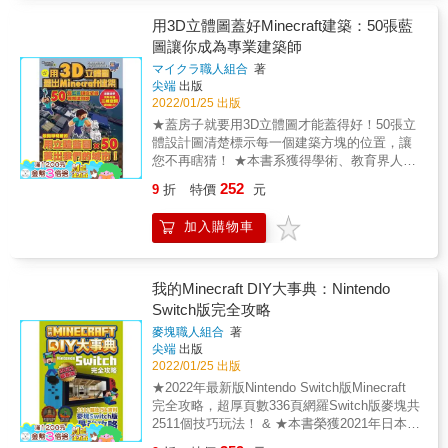
遊戲史上銷售前三大的電玩遊戲， 2016年6月
銷售量已正式突破一億套。 遊戲世界是由無數
用3D立體圖蓋好Minecraft建築：50張藍
個方塊所組成，可以想像成電子版樂高一般，
圖讓你成為專業建築師
玩家可以利用這些方塊，以各種目的來進行遊
マイクラ職人組合
著
戲： 他們能在「創造模式」中蓋出不同風格的
尖端
出版
建築，訓練空間規劃能力； 也可以在「生存模
2022/01/25 出版
式」中學習如何在浩瀚無垠的世界裡展開大冒
★蓋房子就要用3D立體圖才能蓋得好！50張立
險，考驗危機預防能力； 遊戲裡也有一些特有
體設計圖清楚標示每一個建築方塊的位置，讓
的演繹脈絡，供他們設計出千奇百怪的機關，
您不再瞎猜！ ★本書系獲得學術、教育界人士
增強邏輯推理能力。 Minecraft就是這麼一款能
推薦，特此感謝： 中華民國空間設計學會榮譽
完全實踐「寓教於樂」的遊戲。 ◎打倒BOSS
252
9
折
特價
元
理事長 盧圓華先生 台南崇學國小 張琬翔老師
可以學到什麼？ 從一無所有到打倒BOSS，其
花蓮西林國小 李政蒲老師 台中亞洲大學 陳勇
實是一件不簡單的事。 你必須先建立安全並且
加入購物車
國老師 ◎什麼是Minecraft？ 被全球1,300多間
設備完善的冒險基地，來躲過夜間的各種危
學校列為指定教材 它的綽號是「電子版樂
險； 你必須事先了解裝備的組裝材料，才知道
高」， 它是一款連麻省理工學院的教授都推薦
要怎麼強化自己； 你必須深入地底規劃好挖掘
學生去玩的數位遊戲， 丹麥政府還在遊戲裡蓋
我的Minecraft DIY大事典：Nintendo
路線，才能有效率的找到最多的資源。 在地底
了全國地圖，讓小朋友瞭解人文歷史。 它的名
Switch版完全攻略
下冒險，面對隨時可能發生的突發狀況，你必
稱是「Minecraft」，亦稱「我的世界」。 ◎蓋
須臨危不亂才可以安全脫險， 最後你還要跟朋
麥塊職人組合
著
房子要蓋的好看，就是要3D立體圖 每一個方塊
友協調分工，才能順利打敗在天上飛來飛去的
尖端
出版
要放哪一個位置，那個位置要使用什麼材質，
大魔王。 所以為了打倒這隻終界龍所做的一
2022/01/25 出版
使用3D立體圖最能表達清楚！ 這本書中的每一
切， 都能提升你的空間規劃、進度安排、獨立
★2022年最新版Nintendo Switch版Minecraft
個步驟圖都提供3D立體圖解說，看圖照做最容
思考、危機處理與團隊協調等各項能力 更重要
完全攻略，超厚頁數336頁網羅Switch版麥塊共
易瞭解， 還可以訓練在智力測驗上常遇到的立
的是，玩家還不會排斥他，這就是Minecraft 的
2511個技巧玩法！ & ★本書榮獲2021年日本
體空間概念，邊看邊學，一舉數得！
魅力! 本書將提供最完整的冒險配套，配上影
Amazon攻略本圖書類排行TOP50，最受日本