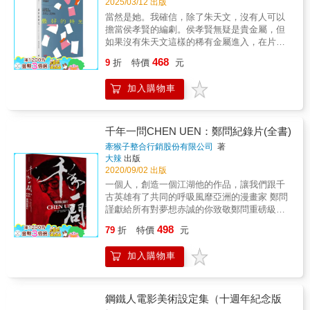
2025/03/12 出版
當然是她。我確信，除了朱天文，沒有人可以
擔當侯孝賢的編劇。侯孝賢無疑是貴金屬，但
如果沒有朱天文這樣的稀有金屬進入，在片場
的陰影中，發著小小的柔和的光，侯孝賢的電
468
9
折
特價
元
影會是這樣嗎？－－阿城＊長期為侯孝賢導演
編寫劇本的朱天文，肯定是台灣電影新浪潮中
加入購物車
最重要的一位編劇。《最好的時光》為朱天文
電影創作作品，收錄二十餘年來的電影劇本及
創作過程評析。【上卷：電影本事、分場劇
本】，包含《小畢的故事》、《悲情城市》、
千年一問CHEN UEN：鄭問紀錄片(全書)
《咖啡時光》至《最好的時光》等十部電影劇
牽猴子整合行銷股份有限公司
著
本。【中卷：一部電影的開始到完成】，以
大辣
出版
《戀戀風塵》為例，記述電影創作從編劇、拍
2020/09/02 出版
攝、剪接、出片等各環節的激盪過程，以及台
一個人，創造一個江湖他的作品，讓我們跟千
灣和國際環境帶給電影創作者的諸多挑戰，阿
古英雄有了共同的呼吸風靡亞洲的漫畫家 鄭問
城說：「你找到了限制，就找到了自由」，正
謹獻給所有對夢想赤誠的你致敬鄭問重磅級的
可形容電影創作過程的辛苦與成就感。【下
訪談陣容台灣╱張大春、林崇漢、馬利（郝明
498
卷：關於電影】收錄朱天文多年來的電影評論
79
折
特價
元
義）、黃健和、黃強華、黃博弘、蕭言中、鍾
與散文，讀者可從中窺知編劇與導演精采的互
孟舜、練任、陳志隆……日本╱栗原良幸、新
動方式，以及對《悲情城市》、《海上花》的
加入購物車
泰幸、森田浩章、宮路洋一、千葉徹彌、池上
梁朝偉、《好男好女》的伊能靜、《青梅竹
遼一、高橋努、寺田克也……香港╱黃玉郎、
馬》的蔡琴等演員的敏銳觀察。
馬榮成、溫紹倫、陳景團、鍾英偉、馮志明、
劉偉強、陳某……中國╱雷軍、沈烽亮、代志
鋼鐵人電影美術設定集（十週年紀念版
強、鄒濤、商偉光、李凱、李磊、禹海蓮、宗