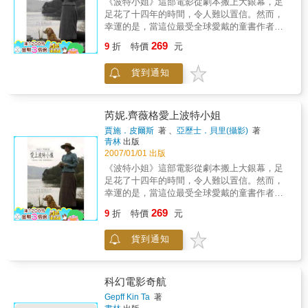
《波特小姐》這部電影從劇本搬上大銀幕，足
到了旗津燈塔上，以燈塔工人的三代親情，串
中窺知編劇與導演精采的互動方式，以及對
足花了十四年的時間，令人難以置信。然而，
連成一齣從矛盾對立的父子關係演變出來的似
《悲情城市》、《海上花》的梁朝偉、《好男
幸運的是，當這位最受全球愛戴的童書作者－
遠實近的祖孫親情─《爺爺的家》。燈塔的強光
好女》的伊能靜、《青梅竹馬》的蔡琴等演員
波特小姐的故事終於要拍成電影時，也等到了
是多少人回家的指路希望，從燈塔四面眺望，
269
的敏銳觀察。
9
折
特價
元
一支夢幻的工作團隊。 領銜主演的奧斯卡得獎
那是一個多數人不曾想像過的高雄港景觀，佔
女星芮妮&#8228;齊薇格飾演碧雅翠絲&#8228;
領制高點的電影，讓波光粼粼的大海有如一張
貨到通知
波特，伊旺&#8228;麥奎格扮演碧雅翠絲深愛的
畫布，導演在上面寫詩，觀眾則上面畫夢了。
男士，而且整個劇組是由執導《我不笨，我有
戴立忍導演選擇了深度。他執導的《不能沒有
話要說》的克里斯&#8228;諾南導演領軍。這是
你》介紹了洗船工人的行業，陳文彬飾演的男
他繼《我不笨》後的第一部電影作品。 賈施
主角李武雄是清理船底的潛水工，總是駕駛著
芮妮.齊薇格愛上波特小姐
&#8228;皮爾斯在這本書中娓娓道來本片漫長的
小舢舨就來到大輪船旁，總是掛上最簡陋的配
賈施．皮爾斯
著 、
亞歷士．貝里(攝影)
著
發展過程。他親身蒞臨片場，挖掘芮妮&#8228;
備就要下海，大與小的對比，配備簡單的器械
青林
出版
齊薇格如何鑽研、領會碧雅翠絲這個角色的心
就想挑戰海底螺漿，都已暗示著工作的危險
2007/01/01 出版
路歷程，並當面訪問所有主要的演員、劇組工
性，更何況下到海底的勞動勤務，光源不足的
《波特小姐》這部電影從劇本搬上大銀幕，足
作人員、導演及製作人，揭露電影真實的幕後
視界，難以預測的洋流與壓力，怵目驚心的海
足花了十四年的時間，令人難以置信。然而，
花絮。攝影師亞歷士&#8228;貝里全程參與電影
底人生，成就了舊海港工業的手工勞務素描。
幸運的是，當這位最受全球愛戴的童書作者－
拍攝的過程，提供美不勝收的片場劇照和豐富
蔡岳勳導演選擇了漂流‧唯有出海，才能漂流，
波特小姐的故事終於要拍成電影時，也等到了
269
精彩的背景影像，再現製作《波特小姐》這部
唯有漂流，才見得海天壯闊。《痞子英雄》還
9
折
特價
元
一支夢幻的工作團隊。領銜主演的奧斯卡得獎
電影的真實場景。
是電視劇的格局時，男主角趙又廷就已經駕著
女星芮妮&#8228;齊薇格飾演碧雅翠絲&#8228;
遊艇出海緝凶了，海港城市的南區分局破案
貨到通知
波特，伊旺&#8228;麥奎格扮演碧雅翠絲深愛的
王，怎麼可能讓海洋困住？敢於出海，格局與
男士，而且整個劇組是由執導《我不笨，我有
視野就上了好幾層樓，讓同輩難以企及，到了
話要說》的克里斯&#8228;諾南導演領軍。這是
《痞子英雄首部曲》時，海上走私的場面不可
他繼《我不笨》後的第一部電影作品。賈施
科幻電影奇航
少，黃渤帶著兩個小兄弟開著小艇縱橫大海，
&#8228;皮爾斯在這本書中娓娓道來本片漫長的
Gepff Kin Ta
著
一閃閃過大輪船的場景，同樣也書寫下台灣電
發展過程。他親身蒞臨片場，挖掘芮妮&#8228;