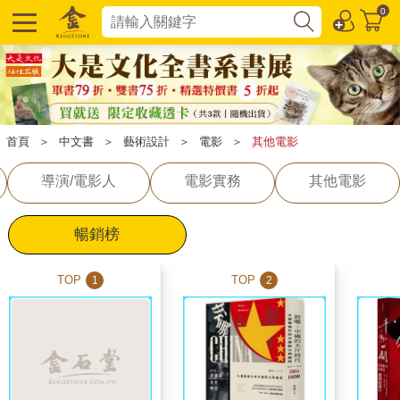
0
首頁
＞
中文書
＞
藝術設計
＞
電影
＞
其他電影
導演/電影人
電影實務
其他電影
暢銷榜
TOP
TOP
1
2