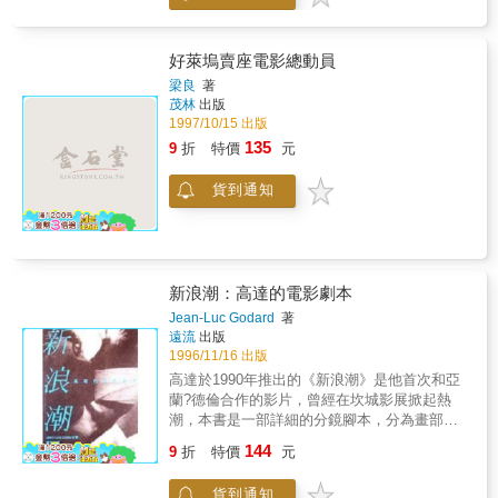
學來的總比向老師學來的多（所以唸了什麼學
會災難與心靈廢墟的最後一瞥深情而悠長的注
校也不重要了），看電影、思考電影也不例
視。 這使他們所選取的姿態，在某种意義
外。曾任「聯合報」影劇記者，然而八卦功力
上，成了背對著歷史、現實與大眾的姿態，使
好萊塢賣座電影總動員
老比不上非記者的好友們，於是羞愧而辭職，
他們的藝術成了一種斜塔式的藝術，使他們對
梁良
著
目前在巴黎尋找人生的方向。
社會與自我的關注歷史地成了「在傾斜的塔上
茂林
出版
的瞭望」。 八○年代的中國電影藝術與八○
1997/10/15 出版
年代的中國社會生活的重要相關之處，不在於
135
9
折
特價
元
一種經濟/生產、再生產的事實，而在於一個共
同的的記憶夢魘與心理參數：文化大革命的歷
貨到通知
史事實與歷史表述。 在第五代的藝術中，文
化大革命的歷史呈現為一個巨大的「在場的缺
席」。第五代的藝術是子一代的藝術，文化大
革命的歷史規定他們痛苦地掙扎在無法撼動的
父子秩序與無「父」的文化事實之間。 於
新浪潮：高達的電影劇本
是，八○年代，中國第五代的藝術便成了一種超
越歷史/文化裂谷、而終於陷落的斷橋式的藝
Jean-Luc Godard
著
遠流
出版
術，使他們創造一種全新的語言與歷史表述的
1996/11/16 出版
努力成了子一代的精神流浪的傳記。 在九○
年代幕啟時分的短暫沉寂之後，脫穎而出的是
高達於1990年推出的《新浪潮》是他首次和亞
一道且陌生且稔熟、危機四伏且生機勃勃的文
蘭?德倫合作的影片，曾經在坎城影展掀起熱
化風景線。間或是為八○年代精英主義所遮蔽的
潮，本書是一部詳細的分鏡腳本，分為畫部與
邊緣文化顯影；更重要的是，八○年代末為劉小
聲部兩部分，畫部詳細描述了每個鏡頭內的組
144
9
折
特價
元
楓君預言為「遊戲的一代」人，以並非遊戲的
成元素，鏡頭種類和細密的鏡頭推移，聲部包
姿態與方式全線登場。 然而，這些呈現於文
含對白、旁白、音樂、及音效、劇本中豐富的
貨到通知