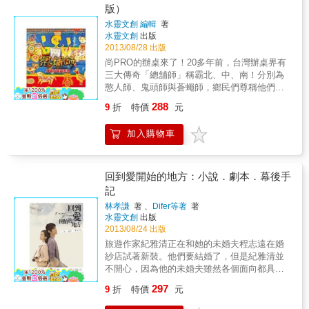
像製作的教學實施等案例。
本、前製作業、開拍、後製作業、行銷到上
版）
映，全面涵蓋所有拍片技巧，徹底詳解製作電
水靈文創 編輯
著
影的完整程序。 本書除了拍片流程、必要器材
水靈文創
出版
分析&hellip;&hellip;等拍攝電影絕對不可或缺的
2013/08/28 出版
基本知識外，尚有全球專業電影人提供的六大
尚PRO的辦桌來了！20多年前，台灣辦桌界有
實用專題拍攝，以及業界各大電影得獎者的建
三大傳奇「總舖師」稱霸北、中、南！分別為
議和拍片小秘訣，讓你不僅可以一圓電影夢，
憨人師、鬼頭師與蒼蠅師，鄉民們尊稱他們
還可將自己的作品放眼世界，踏入真正的電影
「人、鬼、神」三霸。隨著時代變動，辦桌文
市場。 本書最末還附有好萊塢式電影拍攝教
288
9
折
特價
元
化勢微，人鬼神凋零。蒼蠅師想將家傳手藝交
學，拍片前絕對不能錯過的最佳導演、最佳剪
給獨生女詹小婉，誰知小婉只想當明星，美美
輯、最佳美術設計、最佳表演&hellip;&hellip;，
加入購物車
出現在螢光幕前。但是一心逃離油煙血水的小
包含《全面啟動》、《羊男的迷宮》、《辛德
婉卻被迫面對…巨大的挑戰和使命。心若歡
勒的名單》、《阿凡達》、《阿甘正傳》、
喜，菜就好呷！越是不景氣的日子，越要哈哈
《星際大戰》、《美國心玫瑰情》、《英倫情
大笑過下去！《總舖師》呷霸尚贏電影書，完
回到愛開始的地方：小說．劇本．幕後手
人》、《計程車司機》、《梅爾吉勃遜之英雄
整收錄電影劇中人物造型，及爆笑經典對白。
記
本色》、《第三類接觸》、《無間道》、《衝
外型陽光帥氣的楊佑寧所飾演的料理醫生，
擊效應》、《駭客任務》&hellip;&hellip;等必看
林孝謙
著 、
Difer等著
著
ㄣ、ㄤ分不清楚，徹底發揮內斂的搞笑魅力。
的五十部電影剖析。
水靈文創
出版
笑淚影后林美秀，節拍沒一個準，唱唱跳跳
2013/08/24 出版
「金嘛嘸ㄤ」，氣氛超級歡樂。有美食、烹飪
旅遊作家紀雅清正在和她的未婚夫程志遠在婚
深厚的基礎的夏于喬首度擔任女主角，演出讓
紗店試著新裝。他們要結婚了，但是紀雅清並
人為之一亮。鬼頭師喜翔，人到那裡，歌就放
不開心，因為他的未婚夫雖然各個面向都具備
到那裡，還有水腳A、B，召喚獸、虎鼻師、露
了優質老公的條件，但是就是無法了解她的內
絲米、丁香魚通通都在裡面！吳念真、柯一正
297
9
折
特價
元
心。她總是委曲求全，畢竟她認為，也許忽略
導演還特別客串，千萬不可以錯過！另外，有
了小小的自己，就可以換來更幸福的「兩個