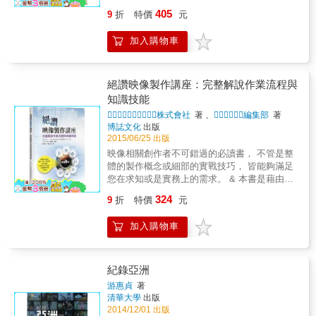
物，在畫紙上一筆一筆添水加墨，人物卻終究
多才，由文入藝，各類藝術文物、繪畫、音樂
405
9
折
特價
元
僅存在於平面上。所以到底是什麼，讓人物從
在他手中，經營出無數極有企圖心的隱喻詩
電影銀幕中活脫脫地跳將出來，留下不可磨滅
篇，詞彙純熟準確，滔滔如長江大河，輕輕如
的深刻印象？我行其野，是鄭問走在他心相的
加入購物車
竊竊私語。近年留台，長年飄泊滄桑之餘，滋
曠野，抑或其實是「我」（自以為）走在鄭問
長出另一股濃郁鄉情歸屬。 詩集收錄48首詩
的荒原？竟發現，這些「問」、問「他是誰」
作，為近六年精心傑作。詩集內最大特色為書
的過程，更多地其實都是反向地在問自己。
末另撰有30篇〈繫鈴人語〉，解鈴還須繫鈴
絕讚映像製作講座：完整解說作業流程與
「我」，到底是誰？「我」看到什麼感受到什
人。詩人提供許多詩作原創動力與背景，用意
知識技能
麼，「我」要做什麼選擇、下什麼決定？他卻
並不純然要求讀者藉此進行解讀，而是提出一
．株式會社
著 、
編集部
著
是生命的鬥士、是勇者。每個階段不論好壞成
種解讀前或後的各種「誘因」(incentive)，好讓
博誌文化
出版
敗，他總是認認真真地面對。所以，同他一般
讀者「出發」(departure)去尋找自己個人的體驗
2015/06/25 出版
認真地哭、享受著笑吧；好好地恨、專注地愛
與共鳴。 雨後清晨，一彎虹彩駕長車出現 往事
映像相關創作者不可錯過的必讀書， 不管是整
吧。生命的深刻只有全心全意投入的人才能體
紅橙黃綠，紫氣東來 &hellip;&hellip; 佛袖轉身
體的製作概念或細部的實戰技巧， 皆能夠滿足
會，然後等熱情悲喜情緒都散去後、濾過渣滓
不見，卻又餘情未了 第二度降臨，不是葉慈是
您在求知或是實務上的需求。 & 本書是藉由經
後，仍然靜靜地，知道自己在何處、知道什麼
楚辭 帶長劍，挾秦弓，從山的一端 到另一端，
驗豐富的專家來傳授在影片製作時所必要的技
事是重要的。如同看盡千帆皆過、哭笑盡蛻，
衣袂飄忽，紅橙黃綠 虹霓朝霞，夕淋霪雨，青
324
9
折
特價
元
術或作業等，從基礎到具體的KNOWHOW，乃
大千世界依舊有情有愛。What a wonderful
藍靛紫 彎弓臂筋賁張，捲起 一襲濕了又乾青衫
至獨特的竅門。我們推薦給因興趣來享受影片
world。
袖。 ──〈虹〉
加入購物車
製作樂趣的初學者、以進入業界為目標的學
生、從事（或希望從事）婚禮、企業介紹和產
品的推廣影片之創作者以及導演這樣的等級，
還有實際上已經到現場從業卻對於相關知識仍
紀錄亞洲
有點不安的讀者來閱讀本書。同時，本書也很
游惠貞
著
適合作為其他行業希望跨進影片製作領域的入
清華大學
出版
門手冊。 & 近來，攝影器材的價格下跌，同時
2014/12/01 出版