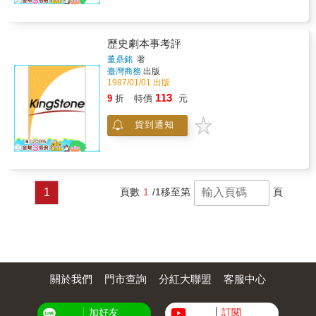
歷史劇本事考評
董鼎銘
著
臺灣商務
出版
1987/01/01 出版
113
9
折
特價
元
貨到通知
1
頁數
1
/1
移至第
頁
關於我們
門市查詢
分紅大聯盟
客服中心
加好友
訂閱