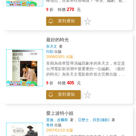
章，從《海角七號》、《賽德克‧巴萊》、《那
峰地位，在業界吃香喝辣？*導演、編劇、配音
些年，我們一起追的女孩》、《陣頭》、《痞
員、剪接師，如何合力實現全世界同志的完美
270
9
折
特價
元
子英雄首部曲》到《女朋友‧男朋友》，一部接
性幻想？*過氣明星如何在業界力爭上游，回鍋
著一部既有口碑又有票房的電影相繼登台，在
後身價由黑翻紅？*歐美東洋片中有哪些經典系
貨到通知
這波浪潮下，我們也發現電影開始走出台北影
列，身為行家的你絕不容錯過？*為何G片裡會
視核心，在台灣各地取景、拍攝，尋找不同於
出現女人、鰻魚、蒟蒻和吸塵器？*影片中出現
台北都會的電影故事與影像氣味。其中，高雄
過的道具、內褲等夢幻逸品，要去哪裡才能買
儼然成為另一個台灣拍片的重要基地，從《天
得到？「G片魔人」邵祺邁 領你深入觀影門
最好的時光
邊一朵雲》、《不能沒有你》、《有一天》到
道、窺探業界秘辛、直擊拍片現場！本書為知
朱天文
著
近期的《痞子英雄首部曲》、《愛的麵包
名同志作家邵祺邁，寫作6年的G片研究心得。
印刻
出版
魂》、《寶米恰恰》、《女朋友‧男朋友》等
從一線巨星的傳奇故事，歐美日經典鉅片系列
2008/03/01 出版
片，都在高雄汲取電影的創意與影像的獨特氣
推介；到趣味性十足的影評、片場趣聞、觀影
長期為侯孝賢導演編寫劇本的朱天文，肯定是
息。藍祖蔚的電影文學旅行資深影評人藍祖蔚
心得等，見解犀利獨到，筆法獨樹一格。於亞
台灣電影新浪潮中最重要的一位編劇。《最好
主筆的《光影上路 高雄‧電影‧故事》，即是透過
洲男女同志網Fridae.com及《Good Guy》雜誌
的時光》為朱天文電影創作首次完整出版，收
公路旅行的文學書寫，寫下一篇篇在高雄發生
連載期間，廣受兩岸三地讀者好評與喜愛，在
錄二十餘年來的電影劇本及創作過程評析。
的美好電影故事，以文學的觸感細說電影發生
405
網上引發熱烈討論與迴響。本書集結該系列文
9
折
特價
元
【上卷：電影本事、分場劇本】，包含《小畢
背後的人文故事；以影評的嗅覺發現台灣電影
章之最精華，根據業界最新資訊編輯、修訂，
的故事》、《悲情城市》、《咖啡時光》至
近年的政經文化改變；以旅人的視野尋找電影
配上大批精采圖片，引領你身歷其境，穿梭G片
貨到通知
《最好的時光》等十部電影劇本。 【中卷：一
膠卷底下的迷人風光；以美食家的味蕾品嚐高
幕前與幕後。不但重溫最愛的帥哥猛男們在螢
部電影的開始到完成】，以《戀戀風塵》為
雄在地的私房小吃，有別於過去的電影旅遊
幕上的精彩表現，更窺看五花八門、肉香陣陣
例，記述電影創作從編劇、拍攝、剪接、出片
書，這是一本兼具文學風格與深度旅行的電影
的業內門道！＊基本書坊部落格：
等各環節的激盪過程，以及台灣和國際環境帶
愛上波特小姐
書籍，用文字帶領影迷進入電影與風景編織交
gbookstaiwan.blogspot.com
給電影創作者的諸多挑戰，阿城說：「你找到
賈施．皮爾斯
著 、
亞歷士．貝里(攝影)
著
落的旅行手札。港闊水深的高雄港提供了各種
了限制，就找到了自由」，正可形容電影創作
青林
出版
可能性，全看創作者如何找尋自己的角度。李
過程的辛苦與成就感。 【下卷：關於電影】收
2007/01/10 出版
祐寧導演選擇了高度。他帶領攝影師和演員爬
錄朱天文多年來的電影評論與散文，讀者可從