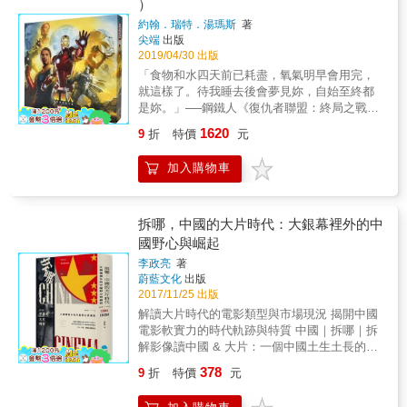
）
祥智、鄭允、蔣曉光……「我想呈現鄭問身為
約翰．瑞特．湯瑪斯
著
『人』的樣貌，他的起落、孤寂、壓抑、驕
尖端
出版
傲，時不我予。」――王婉柔（《千年一問》
2019/04/30 出版
電影導演）鄭問的創作天分、畫技至今無人能
「食物和水四天前已耗盡，氧氣明早會用完，
超越，每一部作品皆被奉為經典中的經典。他
就這樣了。待我睡去後會夢見妳，自始至終都
身後留下的江湖故事，重溫起來依然令人悸動
是妳。」──鋼鐵人《復仇者聯盟：終局之戰》
不已。他趕上了台灣本土漫畫最燦爛的時代，
整個宇宙於彈指之間毀去半數生靈，鋼鐵人作
卻也經歷了最欲振乏力的時代。他懷抱理想，
1620
9
折
特價
元
為復仇者聯盟的核心成員，卻隻身飄零在外太
卻不被大環境厚待，一生不斷地找尋能夠全然
空，彈盡糧絕；其餘英雄似乎也束手無策，為
肯定他的舞台。路追尋鄭問的足跡，我們想用
加入購物車
僅存的信念背水一戰。 終點是旅程的一部分。
紀錄片訴說他的故事。鄭問一生低調創作，鮮
抵達終點之前，不妨先來探索漫威磅礡宇宙的
少受訪，甚至被曾經的書迷漸漸忘卻；不願看
起點－－首位不具備超能力、最毒舌的雅痞英
見鄭問的筆墨被時間洗去，在他離世的隔年，
雄「鋼鐵人」東尼‧史塔克。 ★全球唯一中文
拆哪，中國的大片時代：大銀幕裡外的中
毅然踏上《千年一問》的追尋旅程。追逐鄭問
版，完整記錄《鋼鐵人》從連載四十年的漫畫
國野心與崛起
的創作足跡，從畫室助手、日本漫畫同業、出
成為世界最知名英雄的歷史一刻！ ★高規格製
版社編輯們的真摯吐露，重現鄭問對創作的執
李政亮
著
作！外附豪華硬殼書盒，書籍採用方背穿線精
著與熱愛。「歷史從來是為了被遺忘而寫，然
蔚藍文化
出版
裝，燙上質感防刮霧面青口金，內頁全彩印
而跨越千古再起的感動是可以隨時被喚起
2017/11/25 出版
刷！ ★收錄上百張珍貴手稿、分鏡與鋼鐵裝設
的。」★最完整的鄭問傳記本書以文字拼湊完
解讀大片時代的電影類型與市場現況 揭開中國
計圖，影迷與漫迷不可或缺的夢幻收藏品！ ★
整鄭問的創作歷程，並涵蓋紀錄片135分鐘之
電影軟實力的時代軌跡與特質 中國｜拆哪｜拆
系列電影全球票房突破720億臺幣，名列影史票
外。從鄭問紀錄片拍攝計畫的緣起開始，由主
解影像讀中國 & 大片：一個中國土生土長的語
房總榜TOP10！ ★漫威電影宇宙第三階段完結
創者的訪談帶出鄭問紀錄片欲探討切入的角
彙。 人們把高成本、大卡司、驚人票房的好萊
《復仇者聯盟：終局之戰》2019年4月24日震撼
378
9
折
特價
元
度，如何從一個喜歡畫畫的人，變成一位畫漫
塢電影稱為｢大片｣。現在，中國版大片已崛
上映，再創全新英雄世代！ 二○○八年，力求翻
畫的人，從鄭進文到鄭問，對於視覺創作的追
起﹗ & 美國大片多年來在中國總是能夠攻城掠
身的小勞勃‧道尼與搖搖欲墜的漫威影業一拍即