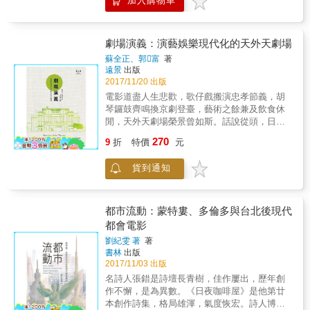
加入購物車
求是什麼？而又如何透過與他一起生活的人認
地，不過，從二○○二年年底的《英雄》開始，
合，催生出工作室第一部電影《鋼鐵人》。作
識他對藝術的執迷專注，與為人處事的知情重
中國電影谷底翻身，自二○○三年到二○一七年
為一鳴驚人、無可撼動的成功基石，《鋼鐵
義。導演王婉柔帶著劇組實地走訪，台灣、日
十五年的時間，中國電影不但在中國市場的票
人》與漫威影業其後十九部英雄電影共同架構
本、香港、北京、珠海，蒐集曾經與鄭問交集
房多次力壓好萊塢電影，也已成為瞄準好萊塢
劇場演義：演藝娛樂現代化的天外天劇場
了「漫威電影宇宙」的傳奇，風靡全球，此句
過的人事物，是鄭問遠征異鄉的輝煌、技壓群
的世界第二大電影市場。 & 近十五年來，中國
名言隨之而生：「漫威成就了小勞勃‧道尼，小
蘇全正、郭富
著
雄的風光。但盛名背後，是他體力與創意的烈
大片時代已然成型。 & 彭博商業週刊專文〈中
遠景
出版
勞勃‧道尼則成就了鋼鐵人。」 你能想像，除了
火燃燒、他的好勝與倔強、他的千嘗萬試、他
國電影業 追趕好萊塢〉，直指二○一二年中國
2017/11/20 出版
小勞勃‧道尼之外，還有誰能演出鋼鐵人嗎？ 為
的艱苦卓絕、他的好學勤讀，以及時刻將自己
已成全球第二大電影市場，可謂中國崛起的眾
求快速穿脫鋼鐵裝，馬克2號的初始構想其實是
電影道盡人生悲歡，歌仔戲搬演忠孝節義，胡
逼到極致；盛名底下的小縫隙中，還躲藏著各
多現象之一！此外，甚至有媒體指出，二○一七
「超長滑雪褲」； 無所不能的管家賈維斯，為
琴鑼鼓齊鳴換京劇登臺，藝術之餘兼及飲食休
式各樣細微的情緒——壓抑、疑懼、沮喪、虛
年中國電影市場將超越好萊塢！ & ｢電影｣是政
何智慧鍵盤上總是出現五角形？ 小辣椒換心手
閒，天外天劇場榮景曾如斯。話說從頭，日治
懷、狂烈、欲求而不得——這些是每個創作者
治經濟脈絡交錯下的產物，中美角力將對中國
術的名場面，原本是用高科技機械手臂取
時期中部首富吳鸞旂傳奇一生，私人戲院由其
都有過的私密時刻，於外卻不一定看得到。於
270
電影市場產生什麼樣的衝擊？當中國大片時代
9
折
特價
元
代？！ 從漫畫改編成電影，由草稿、無數棄之
子吳子瑜出資擴建為劇場，第三代吳燕生傳承
外，鄭問心中的英雄是堅持、有道理、有禮
已成事實，我們如何拆解它的內在，在華語電
不用的設計圖，到大銀幕分鏡圖與剪輯畫面，
詩詣，吳家三代層層疊出劇場與櫟社共通的俠
貌。在每個他露臉的公開影像紀錄中，你果真
影中找到屬於自己的位置？ & 本書以「看電
貨到通知
帶領您進入漫威電影宇宙的初心，一探鋼鐵裝
氣背景。昔時天外天劇場歐式建築風采壯觀華
看到一位謙虛有禮的漫畫家，那是他要求自己
影，讀中國」揭開序幕，從主旋律到商業元
和各式特效的起點！ ★一日鋼鐵人迷，終身鋼
麗，藝文娛樂盛極一時，文雅春風吹拂得劇場
的理想典範，卻何嘗不是一個枷鎖？諸多看似
素、政策規範到製作發行，涵蓋歷史回顧、最
鐵人迷！ ◎看完《復仇者聯盟：終局之戰》預
一片欣欣向榮、繁花錦簇。戰後劇場進入如秋
背反的、矛盾的東西，集合在一位創作者身
新脈動，介紹了百部重要華語電影與電影人，
告時揪心大喊「不──！」 ◎顫抖泛淚，捨不得
的憂鬱，易主以國際戲院繼續闖蕩江湖，無奈
都市流動：蒙特婁、多倫多與台北後現代
上，卻又如此真誠。戴著腳鐐跳舞，他在枷鎖
是認識「中國電影發展」及「好萊塢電影在中
小勞勃‧道尼卸下鋼鐵裝 ◎認為「即使重啟《鋼
生機漸失宛若冬之冷寂，終與藝文漸行漸遠，
都會電影
箝制下還是如此勇敢奮力、挑戰極限，要創造
國」的第一堂課。
鐵人》，沒有小勞勃‧道尼就不是史塔克了」 ◎
空遺一身傲骨。九天之外有否曙光？時至今
出讓人會怕的東西。越壓抑越刺激他，不能停
劉紀雯 著
著
有到NASA一起聯署「東尼‧史塔克
日，我們仍殷殷詰問。《劇場演義》好戲開
下；向前、向前、向前走。攝影韓哥說，我有
書林
出版
#SaveTonyStark」 ◎模型從馬克1號買到馬克
鑼，欲知詳情，君請入座。
一個目標：我們來讓觀眾目不暇給。目不暇
2017/11/03 出版
50號還停不下來 ◎燒香拜佛胸前劃十字，祈禱
給。一如鄭問畫作給人的震撼與繽紛，眼睛前
名詩人張錯是詩壇長青樹，佳作屢出，歷年創
小辣椒能穿上「救援（Recuse）」鋼鐵裝拯救
的繁花盛開、視覺上的華麗流轉。透過受訪者
作不懈，是為異數。《日夜咖啡屋》是他第廿
東尼 ──如有以上任一症狀，請勿錯過這本書！
與諸多資料構築他的面貌，如同他創造的人
本創作詩集，格局雄渾，氣度恢宏。詩人博學