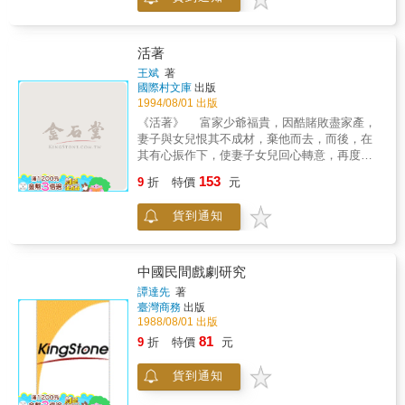
化鏡城之間，出演於雙重或多重舞台之上的劇
影像交織，事件再度發生的敘事方式及文學性
目，不斷為縱橫交錯的目光所撕裂，又不斷地
的對白，極具文學作品的閱讀價值。本書附有
為某種權力話語所整合，成為不斷被文化命名
譯者就高達及作品的簡單評介，此外也選附了
的樂觀之帆所借重、所掠過，卻拒絕承載的文
上百幅直接從影片翻印下來的劇照，讀者可和
活著
化現實。所謂影壇「第六代」便是這九○年代的
劇本中敘述畫面的文字對照閱讀。
王斌
著
一處霧中風景。
國際村文庫
出版
1994/08/01 出版
《活著》 富家少爺福貴，因酷賭敗盡家產，
妻子與女兒恨其不成材，棄他而去，而後，在
其有心振作下，使妻子女兒回心轉意，再度回
到他身邊。 在文化大革命的時代背景下，這
153
9
折
特價
元
家人面臨了人事變遷、及家人的生離死別，開
始對人事感到無常、無奈，漸漸體驗到人一定
貨到通知
要好好活著的重要，他們承受著命運，靠著許
多虛幻的念想和企盼，繼續期待一個幸福的明
天.... 作者簡介 王斌 一九五五年生於福建
福州，祖藉山東 縣。一九七０年中學畢業後
中國民間戲劇研究
分別當過兵、工人、圖書館員、記者和編輯。
譚達先
著
一九八三年開始操練文字，至今已發表文學和
臺灣商務
出版
影評以及散文、隨筆、報告文學七十餘萬字，
1988/08/01 出版
並著有《永恆的朝聖者－當代文學中的人類學
81
9
折
特價
元
研究》。現為自由撰稿人，以文字為生，計劃
嘗試另一種創作－小說。偶而也會「流竄」至
貨到通知
影界去「瞅」幾眼，幫朋友策劃一下電影，算
是人生一樂。