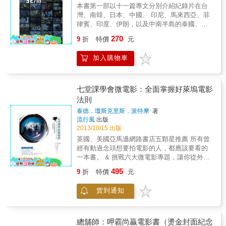
影片編輯也可以透過PC來輕易地進行。因此即
本書第一部以十一篇專文分別介紹紀錄片在台
使是沒有經過師徒制來磨練技術的創作者，也
灣、南韓、日本、中國、 印尼、馬來西亞、菲
可以做出看起來有那麼一回事的影片；但是如
律賓、印度、伊朗，以及中南半島的泰國、越
果要製作出可以發表在公開市場上的影片的
南、緬甸和柬埔寨，和位在中亞的吉爾吉斯
270
話，則必須要具備最低限度的知識，並且了解
9
折
特價
元
坦、烏茲別克斯坦、塔吉克斯坦和哈薩克斯坦
業界內的規則，同時取得來自周邊從業者的信
等各國的發展概況。 & 第二部由來自蒙古、柬
賴。 & 本書的設計是由前製作業開始，直到攝
加入購物車
埔寨、巴勒斯坦、黎巴嫩、新加坡、巴基斯
影、編輯、後製作業等一連串的流程來讓讀者
坦、日本、中國和韓國等地的紀錄片工作者，
學習理解，因此讀者按順序讀下來可以有連貫
從自身的經驗說明當地紀錄片拍攝與流通的概
性的理解；不過讀者也可以挑選自己感興趣的
況。 & 編輯室報告 & 《紀錄亞洲》既是以文字
七堂課學會微電影：全面掌握好萊塢電影
篇章來閱讀，那也是很有幫助的。 & 小編在大
來描述亞洲各國紀錄片的發展歷程，也是在顛
法則
學時代曾修過電影、電視學之類的課程，也興
覆、去中心化亞洲這個概念。 在南北跨越近九
致勃勃地跟同學拍了幾部短片，回想到過去的
泰德．瓊斯克里斯．派特摩
著
千公里、東西綿延超過一萬三千公里的地域，
流行風
出版
那段時光，真是辛苦！器材昂貴、租借不易姑
居住了超過四十億人，在人種、政治、宗教上
2013/10/15 出版
且不說，就連實務上遇到了問題或麻煩，想要
各有不同的劃分，其分殊差異的程度，使得
尋求解惑的參考書籍也不可得。現在有了這麼
英國、美國亞馬遜網路書店五顆星推薦 所有曾
「亞洲」一詞顯得空洞而蒼白。 & 這些國家掙
一本解說深入的參考書，相信可以減少許多讓
經有動過念頭想要拍電影的人，都應該要看的
脫殖民或專制統治、發展經濟的歷程與條件各
你獨自摸索的時間，更快地得到所需的解答。
一本書。 & 挑戰六大微電影專題，讓你從外行
有不同，所碰到的政治、階級、生態矛盾也是
& 本書特色 & ◎由日本放送映像相關器材的綜
人變成專業電影人。 15秒短片 ─ 每一秒都很重
面貌各異，紀錄片作為一種屬於西方的科技媒
495
9
折
特價
元
合廠商Grass Valley所撰寫，映像專業月刊
要 5分鐘紀錄片 ─ 先拍再說，之後再想剪
介，在亞洲各國發展的取徑、條件與困境也各
Video SALON編輯部負責編著。 & ◎書籍內容
輯 音樂錄影帶 ─ 沒有規則，實驗創意 48
有不同。 《紀錄亞洲》以十一篇專文與十三位
貨到通知
適合欲學習或從事電影、影視相關製作者來參
小時內完成的5分鐘短片 ─ 新手最佳挑戰
導演訪談，由不同的紀錄片工作者介紹了紀錄
考。深入解說影片製作中的每個環節及其注意
從日本延燒全世界的one-piece單一鏡頭微電影
片在自己國家所扮演的角色。
的要點。 & ◎專欄論述日本婚禮影片製作的新
─ 完全固定攝影機，不可移動、不可平移
趨勢、公司內部電視的內容製作，以及高校映
訪談影片 ─ 掌握基本打光、攝影技巧 自劇
總舖師：呷霸尚贏電影書（燙金封面紀念