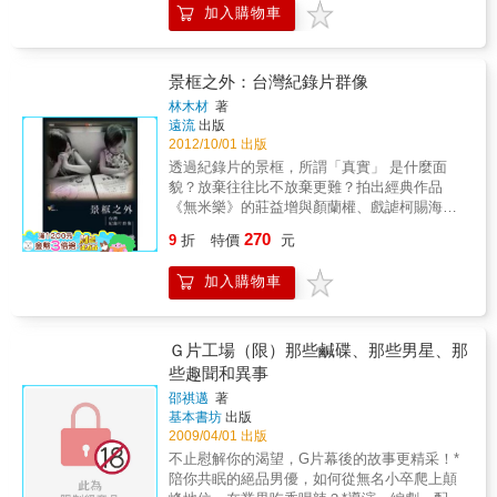
加入購物車
旗山小鎮的男性魂魄《龍飛鳳舞》上演歌仔戲
中戲華麗野台劇還有《痞子英雄首部曲》《不
倒翁的奇幻旅程》《我不窮，我只是沒錢》等
超過30部影片的高雄風景長短調楊雅? 楊貽茜
景框之外：台灣紀錄片群像
王育麟 高炳權 林福清 林靖傑 李志薔 導演們現
林木材
著
身用電影 聊高雄美麗景緻藍祖蔚主筆 寫電影故
遠流
出版
事裡的高雄味 超過200張電影劇照 工作照 唯一
2012/10/01 出版
珍藏高雄光影風光每部電影背後 是無數電影工
透過紀錄片的景框，所謂「真實」 是什麼面
作者的靈感 而這靈感是如何孵育出一部部膾炙
貌？放棄往往比不放棄更難？拍出經典作品
人口電影呢？港口 愛河 旗山 橋頭 鳳山 與藍祖
《無米樂》的莊益增與顏蘭權、戲謔柯賜海荒
蔚走進高雄的電影旅行與私藏路線南台灣的美
謬世界的黃信堯、培訓出無數學員的陳亮丰、
270
麗，楊雅?導演明白，《女朋友‧男朋友》中，他
9
折
特價
元
綻放著自由姿態的曾文珍、睜眼戳出禽流感真
先用了廟會和地攤來介紹1980年代的風情；然
相的李惠仁，本書以六位中生代台灣紀錄片工
後，楊雅?再用夜採玉蘭花的打工場景，書寫了
加入購物車
作者為對象，透過他們追尋紀錄片的不同取徑
獨特的南台植物風情；繼而則是桂綸鎂飾演的
與思考，一窺台灣紀錄片的多元樣貌。作者參
林美寶與張孝全飾演的陳忠良，總是那麼輕鬆
考大量訪談與歷史資料，文體融合傳記、訪談
快意地騎著摩托車在鄉間路上奔馳，最後再用
與評論，內容不僅附錄紀錄片相關大事及導演
Ｇ片工場（限）那些鹹碟、那些男星、那
溪水潭澗，冰存了青春的溫度。─藍祖蔚就在訪
作品年表，更淺顯地描述出紀錄片的美好與掙
些趣聞和異事
舊腳步益趨沉重之際，彎進北斗街，望著這條
扎、意義與哀愁。是寫作品，寫紀錄片；也是
不到五十公尺的小街，想要歇腳小憩時，才赫
邵祺邁
著
寫人生，寫歷史。本書不只是寫給影迷或紀錄
基本書坊
出版
然發覺這條小街其實臥虎藏龍，昔日的夜市所
片專業人士，更是獻給熱愛生命、熱愛文化的
2009/04/01 出版
在，如今的小吃中心，卻悄悄將舊高雄的電影
讀者。
記憶其實都收納其中了。─藍祖蔚台灣電影起飛
不止慰解你的渴望，G片幕後的故事更精采！*
了！這是近年台灣文化現象中令人驚喜的一
陪你共眠的絕品男優，如何從無名小卒爬上顛