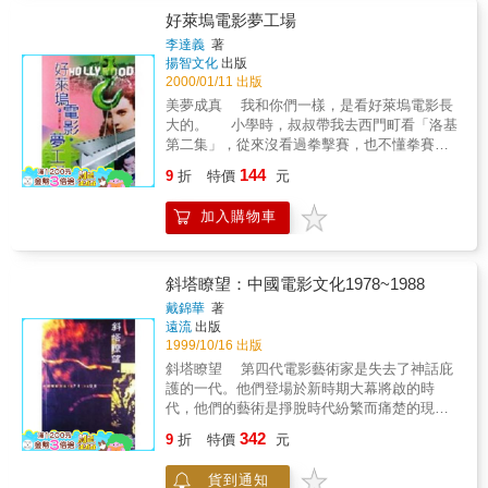
則是錄影帶保存電影的普遍流行。直到今天人
好萊塢電影夢工場
們除了在傳統的戲院欣賞電影之外，電影呈現
李達義
著
的型態還包括錄影帶、LD、VCD、DVD到網
揚智文化
出版
路。 做為一個處於二十一世紀的電影觀眾，相
2000/01/11 出版
較於過往任何一個世代的觀眾，我們毫無疑問
美夢成真 我和你們一樣，是看好萊塢電影長
地能以多重的便利方式，在一個我們感到最舒
大的。 小學時，叔叔帶我去西門町看「洛基
適的情境，觀賞這一百多年來任何可能取得的
第二集」，從來沒看過拳擊賽，也不懂拳賽規
全球流通影片。 本輯首先推出警匪犯罪、恐怖
則的我，不僅在看電影時緊握著雙拳，彷彿自
144
驚悚、歌舞音樂、文藝愛情四個影史上最重要
9
折
特價
元
己化身為電影中的席維斯史特龍，承受著對手
的類型。
排山倒海而來的重拳；看完電影後回到學校更
加入購物車
想像自己就是席維斯史特龍，拚命向同學挑
戰。 這就是好萊塢電影使「美夢成真」的真
正威力，在過去一年中，好萊塢不但打造出
「美國夢」，進入八○年代這「美國夢」更有全
斜塔瞭望：中國電影文化1978~1988
球化的傾向，我們看到「鐵達尼號」式的愛情
戴錦華
著
觀普遍深植人心；馬英九市長在西門町扮妝秀
遠流
出版
上，身穿星際大戰艦長制服，象徵領導者帶領
1999/10/16 出版
台北進入二十一世紀。 問題是，好萊塢電影
斜塔瞭望 第四代電影藝術家是失去了神話庇
打造出來的是「美國夢」，它真的適合只能在
護的一代。他們登場於新時期大幕將啟的時
邊陲地帶抬頭遙望好萊塢星光的台灣人嗎？又
代，他們的藝術是掙脫時代紛繁而痛楚的現實/
或者，我們好像應該花點心思，多瞭解這「美
政治，朝向電影藝術的純正、朝向藝術永恒的
342
國夢」是如何打造出來的，這就是本書出版的
9
折
特價
元
夢幻母題的一次「突圍」。 他們貢獻於影壇
真義。 作者簡介 李達義，即將邁入而立之年
的是一种藝術氛圍，憂傷而又欣悅。那是在掉
的電影愛好者，不管唸什麼學校，從同學那兒
貨到通知
頭不顧而去之前，對「文革」時代、逝去的社