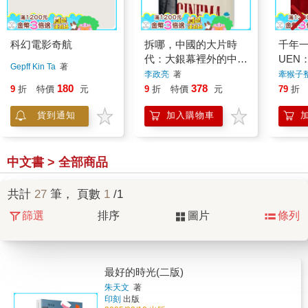
科幻電影奇航
拆哪，中國的大片時
千年一
代：大銀幕裡外的中國
UEN
Gepff Kin Ta
著
野心與崛起
書)
李政亮
著
牽猴子
司
著
180
378
9
折
特價
元
9
折
特價
元
79
折
貨到通知
加入購物車
中文書 > 全部商品
共計
27
筆， 頁數
1
/1
篩選
排序
圖片
條列
最好的時光(二版)
朱天文
著
印刻
出版