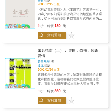
書林
出版
影的新頁。是的，習慣了好萊塢電影的影迷對
齊薇格如何鑽研、領會碧雅翠絲這個角色的心
2003/12/15 出版
這款場景，不容易覺得興奮，但是做為台灣電
路歷程，並當面訪問所有主要的演員、劇組工
《科幻電影奇航》為《電影苑》叢書第一本，
影的開路先鋒，蔡岳勳的勇於嘗試，都是在替
作人員、導演及製作人，揭露電影真實的幕後
內容介紹科幻電影的源流及這個類型的重要議
台灣電影繳學費，日後內化成共同經驗，工業
花絮。攝影師亞歷士&#8228;貝里全程參與電影
題，從不同面向探討科幻電影形式與內容的意
能力自能更加升級。導演們陪你玩高雄私房故
拍攝的過程，提供美不勝收的片場劇照和豐富
涵，是對科幻電影有興趣及研究科幻電影的人
事除了藍祖蔚的電影旅行書寫，《光影上路 高
180
精彩的背景影像，再現製作《波特小姐》這部
9
折
特價
元
必備的入門書。 & 本書實用、有觀點，文內的
雄‧電影‧故事》也採訪了楊雅?、楊貽茜、王育
電影的真實場景。電影相關資訊／得獎紀錄1.
名詞解釋和注解，以及文後的索引和參考書
麟、高炳權、林福清、林靖傑、李志薔等十位
本片入圍第64屆金球獎音樂/喜劇類最佳女主角
貨到通知
目，都設計方便讀者搜尋使用。
導演以及攝影師馮信華、畫板師王清心、入圍
提名，強勢問鼎2007年奧斯卡大獎。2.電影
金馬獎最佳新人「春美歌劇團」團長郭春美等
《波特小姐：比得兔的誕生》將於2007/1/19感
人物故事，為影迷帶來一部電影誕生的背後故
動上映
電影指南（上）： 警匪．恐怖．歌舞．
事，正如藍祖蔚所言：「這是一本尋找電影足
跡的書，從書中的案例，你可以了解，多少的
愛情
電影工作者在高雄找到靈感，也留下了精彩的
廖金鳳編
著
人生烙印，那是
遠流
出版
2001/02/26 出版
電影參考性書籍的出版，隨著影像媒體的多樣
化和國際化，這種書籍的功效也變得益形重
要。電影從1895年正式出現於人類文明，至今
已有百年以上的歷史。電影百年來的展，從它
360
9
折
特價
元
的產銷、流通到傳佈，無疑在近三十年來產生
了極大的演變。 從電影的製作而言，開始於七
貨到通知
○年代第三世界新興國家的大量生產，使得全球
電影每年都有四千至五千部影片的產量，並且
一直持續至今。 同樣發生於七○年代的劇變，