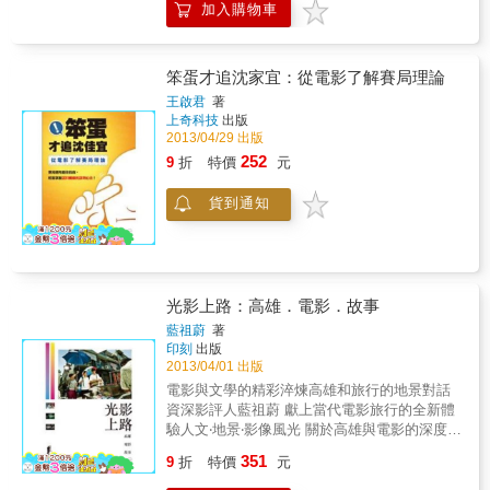
「台灣廚神」之稱的阿發師，曾經擔任李安所
加入購物車
人」。在一次因緣際會中，她代替好朋友薇薇
執導的《飲食男女》技術顧問，這次阿發師亦
安來到了雲南，紀雅清遇到了一個男子許念
受邀擔任《總舖師》的飲食顧問，並將早已失
祖，他也正尋找著一個跟紀雅清同名同姓的老
傳的古早味辦桌菜做一次講乎大家知。「雞仔
婦人，而他的身世彷彿是個深不見底的祕密。
笨蛋才追沈家宜：從電影了解賽局理論
豬肚鱉」、「布袋雞」、「藕香藥泥」…等，
沒想到這一趟旅行，一個台灣來的男子與一名
通通都收錄在本書裡頭。喜愛總鋪師的影迷
王啟君
著
北京來的女子在雲南普洱，短暫七天的交會，
上奇科技
出版
們，快來一起吹響感動的喇叭吧！ 本書特色總
竟然改變了兩個人的一生，也讓他們了解了真
2013/04/29 出版
舖師：呷霸尚贏電影書(燙金封面紀念版)心若歡
正的愛情。 本書收錄完整電影劇本 知名女作家
喜，菜就好呷。《熱帶魚》《愛情來了》喜劇
252
9
折
特價
元
Difer精彩的改寫小說更有導演林孝謙完整電影
鬼才陳玉勳自編自導。陳玉勳X李烈X葉如芬 聯
創作手記精彩大公開想知道周渝民劉詩詩合作
手打造台灣首部史詩喜劇電影爆笑X美食X愛情
貨到通知
的種種趣事幕後工作人員如何衡況雲南北京台
X顧力 最噴香的High爆鉅片台灣首部史詩喜
北打造最清新的愛情電影楊乃文 黃建為 魏如萱
劇，吳念真，柯一正導演特別客串演出。糯米
金曲獎優質男女演唱人如何助陣完整記錄電影
團主唱馬念先所創作的「三八阿花吹喇叭」，
拍攝的點點滴滴 跟著導演經歷最全面的創作歷
堪稱新台灣神曲。 先前預告曝光時，短短12小
程本書特色《回到愛開始的地方》（英文：A
時就吸引超過3萬人觀賞，甚至吸引7家影視企
光影上路：高雄．電影．故事
moment of love），是金穗獎新銳導演林孝謙
業投資，讓這部喜劇電影的拍攝成本高達7千
的電影作品，講述一對來自台北與北京的陌生
藍祖蔚
著
萬。《總舖師》上映4天，全台票房2850萬元，
印刻
出版
男女，去雲南追尋一名台灣老人的初戀，學會
登上當日全台冠軍。延續爆笑台味十足的元
2013/04/01 出版
面對自己感情的故事。國際知名演員周渝明與
素，收錄電影裡搞笑的小人物角色，讓收藏寫
劉詩詩主演。完整收錄電影小說、電影劇本、
電影與文學的精彩淬煉高雄和旅行的地景對話
真書的粉絲，再次回味在戲院裡的歡樂與感
導演拍攝手記、仔仔與劉詩詩完整訪談，最超
資深影評人藍祖蔚 獻上當代電影旅行的全新體
動。想知道菜尾湯、換骨通心鰻等許多詩傳古
值的電影收藏本。
驗人文‧地景‧影像風光 關於高雄與電影的深度對
早菜的由來嘛? 總舖師：呷霸尚贏電影書除了
話 獻給愛電影 愛旅行 愛文學的影迷《女朋友‧
經典劇照與對白，還有電影裏面10道古早菜的
351
9
折
特價
元
男朋友》唱出高雄的革命青春《寶米恰恰》談
做法，快買來照著做做看吧..
論雄中紅樓的愛情練習曲《愛的麵包魂》拼鬥