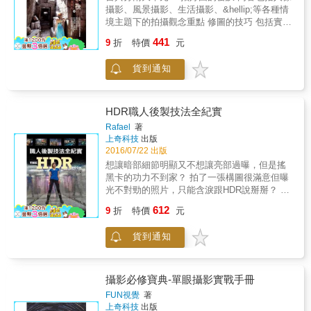
攝影、風景攝影、生活攝影、&hellip;等各種情
境主題下的拍攝觀念重點 修圖的技巧 包括實用
功能及工具介紹以及輕鬆步驟即可修好圖的技
441
9
折
特價
元
巧，使您不但拍好圖更能妙手回春，讓照片精
彩度更上一層！ 全書不但有最實用易懂的知識
貨到通知
重點，且有大量精采照片，讓您在學習閱讀過
程中，不但讀好書，也看好圖，恍若一場精采
的視覺饗宴，更加迅速地往攝影達人之路邁
進！
HDR職人後製技法全紀實
Rafael
著
上奇科技
出版
2016/07/22 出版
想讓暗部細節明顯又不想讓亮部過曝，但是搖
黑卡的功力不到家？ 拍了一張構圖很滿意但曝
光不對勁的照片，只能含淚跟HDR說掰掰？ 快
快手下留情！誰說HDR一定要一堆照片才行？
612
9
折
特價
元
如果你也想跟門外漢的HDR世界說掰掰，這本
書就是你最棒的敲門磚！ 恭喜你！你正拿著一
貨到通知
本規模宛若一個大型HDR研討會的書！ 本書十
個專案，作為範例的來源檔案使用的相機從傻
瓜相機到3700萬畫質的高階相機都有。專案設
計的主旨在於讓讀者\瞭解每個場景的細微差異
攝影必修寶典-單眼攝影實戰手冊
（光線、主角、環境等等），都需要用到不同
FUN視覺
著
的後製才能達成書中成品的風貌。你學到的不
上奇科技
出版