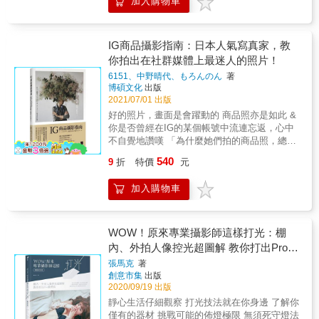
加入購物車
更多創作的靈感，以便在器材、潮流可說是日
美國專業食物攝影師 林志潭｜Arko Studio&攝
一切。
新月異的今日，可以常保自己對於影像創作的
影師 【專業完美推薦 】 Charles｜不只是個攝
敏銳度與觀察力。 也許有人會認為商品攝影是
影大叔& IG@factoryxii Coya (滿分人妻)｜食物
一門枯燥乏味且與自己無關的學問。但其實在
攝影師& IG@coyalunch 干智安｜平面攝影師
IG商品攝影指南：日本人氣寫真家，教
每支手機都可以拍出比擬專業相機照片的現代
鄧博仁｜臺科大學設計系兼任助理教授 警長｜
你拍出在社群媒體上最迷人的照片！
（透過多顆鏡頭協作、HDR即時合成明暗曝
食物攝影師（依筆畫順序排列） 拍出令人驚艷
6151、中野晴代、もろんのん
著
光、虛擬淺景深、人像臉部亮度優化等先進技
的專業美食照，成為一位食物攝影大師！ 《完
博碩文化
出版
術的幫助），每個人或多或少都已經在拍攝美
美食物攝影指南》是多產攝影師瓊妮・賽門的
2021/07/01 出版
食、文創小物、咖啡飲品、蛋糕甜點、霜淇淋
精心教學之作，一本在手，讓美食攝影變得超
好的照片，畫面是會躍動的 商品照亦是如此 &
等「生活日常」當中，接觸與從事著「商攝」
簡單！無論你是具有潛力美食的部落客，想要
你是否曾經在IG的某個帳號中流連忘返，心中
的行為了。 透過本書，您將可以深度了解讓人
踏入商業攝影圈一展長才，或是喜歡拍攝美食
不自覺地讚嘆 「為什麼她們拍的商品照，總是
眼睛為之一亮的商攝美照，背後的場景配置、
在IG分享。跟著本書精心安排的52堂課練習拍
可以這麼時髦又好看呢？」 & 一般來說在IG上
燈光設定、創意巧思，並且在各式的步驟分解
攝，一本書就讓你擁有專業食物攝影師，應知
540
9
折
特價
元
以販賣商品為目的的商品照，會讓人覺得目的
圖例中，得知職業攝影師不願意輕易公開的商
且必學會的觀念與技法，拍出可口誘人、自帶
性很強，容易被忽略，直接滑過。因此為了讓
業機密。 只要學會這些職人等級的拍攝手法與
香氣的食物美照，不再困難！ 【這本書可以幫
加入購物車
商品照片被看見，必須要讓照片看起來不像是
技巧以後，日後當我們看到每一件商品的當
助你】 ・52個單元，只要一週一練習，一年就
為了宣傳而拍攝的樣子；需要經過設計，以自
下，勢必會有不一樣的想法與觀察，可以把腦
能邁向專業的美食攝影師！ ・不用複雜的器
然且具有生活感的方式呈現，才能增加他人瀏
海中各式天馬行空的想法、創意，真正地付諸
材，在家也能找到拍攝特寫的最佳光源！ ・零
覽的次數。 & 本書邀請三位活躍在Instagram上
WOW！原來專業攝影師這樣打光：棚
實現，哪怕只是用一支智慧型手機，也可以拍
失手！構圖和搭景的色彩理論與視覺重量原理
的日本人氣寫真家，將各自工作、接案所累積
出職業級的絕美照片！ 各界名人 誠摯推薦 火
內、外拍人像控光超圖解 教你打出Pro級
・不藏私攝影師必備小物，拍出和廣告照片般
下來的拍攝心得集結在這本著作，向大家分享
野攝影、陳漢榮 Herman Chen、琴佳諾、黑
的漢堡！ ・用手機拍也可以！搭配本書的專業
燈法(暢銷紀念版)
張馬克
著
如何拍出熱門且有質感的商品照片！ & 書中透
麵、餐桌上的攝影師
指導，讓你在社群PO的美食照片一定讚數飆
創意市集
出版
過三人的作品，可以看到各自擅長的拍攝主體
升！ 【國外推薦】 「本書是所有美食攝影師的
2020/09/19 出版
物和照片風格，且因為長期專注在商品攝影
必讀聖經！」 － 麥可・強森，Mike Bakes
靜心生活仔細觀察 打光技法就在你身邊 了解你
上，自然而然累積出對於構築照片所應該有的
NYC社群創始人／Even Better Brownies作者。
僅有的器材 挑戰可能的佈燈極限 無須死守燈法