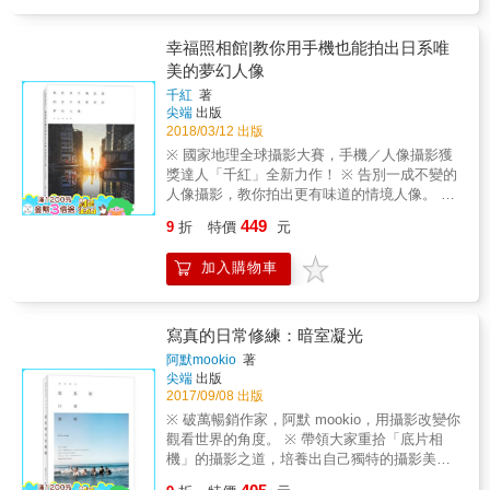
旅遊人像、街頭人像、人像面部特寫、夜景人
像、聚會人像、會議人像和集體人像，在各個
獨自的領域裏進行了精心的技巧講解，還包括
幸福照相館|教你用手機也能拍出日系唯
一些專家提示，讀者可以根據自己的需要和興
美的夢幻人像
趣來選擇學習。第3章介紹了風光攝影的技巧，
千紅
著
讓我們在外出旅遊的時候能拍到精美的自然風
尖端
出版
光。第4章對夜景攝影的拍攝進行了講解，使讀
2018/03/12 出版
者在夜間也能進行很好的創作。第5章為生態攝
※ 國家地理全球攝影大賽，手機／人像攝影獲
影，神奇的動植物都將出現在我們的照片中。
獎達人「千紅」全新力作！ ※ 告別一成不變的
第6章和第7章分別為運動和美食攝影，通過學
人像攝影，教你拍出更有味道的情境人像。 ※
習和實踐，會給我們的生活帶來無限樂趣。
完整剖析所有與人像創作有關的元素，提供全
449
9
折
特價
元
面的觀念與技巧。 ※ 從企劃、拍攝、後製，一
步步帶領讀者了解拍出高質感人像作品的訣
加入購物車
竅。 【Book Highlights】 ｜「手機」攝影方面
｜ 提供您10個關鍵拍攝技巧最實用的精選
App。 ｜「人像」創作方面 ｜ 從「構思」、
「規劃」、「溝通」、「拍攝」、「後製」到
寫真的日常修練：暗室凝光
「發表」，提供您完整的實戰課程與重要的
阿默mookio
著
「心法」、「技法」分析。 ｜「日系」風格方
尖端
出版
面 ｜ 提供速成的拍攝建議與要領提點，並且深
2017/09/08 出版
度探究日本攝影三大風潮的起源與演進。 ｜
※ 破萬暢銷作家，阿默 mookio，用攝影改變你
「動漫」風格方面 ｜ 直接揭露運鏡與取景的訣
觀看世界的角度。 ※ 帶領大家重拾「底片相
竅，並佐予後製調色的要領，讓您不費吹灰之
機」的攝影之道，培養出自己獨特的攝影美
力也能拍出最符合時下（IG打卡）風潮的情境
學。 ※ 用最貼近生活的方式，讓大家沈浸在拍
人像美照。 ｜「底片文青」風方面 ｜ 特別邀