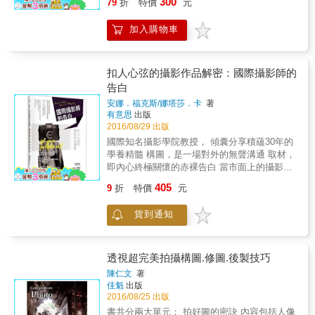
300
風災、土石流的摧殘下，被迫離開傾頹的新好
79
折
特價
元
笑顏？ & 分別從自然風景、晨昏夜景、人文地
茶，暫居隘寮營區臨時安置中心，並於今落腳
景、人像攝影、動物攝影、動靜態攝影等主題
於禮納里永久屋。王有邦以二十多年的生命歲
加入購物車
的典型情境著手，配合精簡說明、觀摩照片並
月，追隨著好茶部落變遷的足跡，其影像與文
了解拍攝參數，即使初學者也能清楚理解。 &
字見證都收錄於《Sabau! 好茶》一書，全書從
你可以翻開任一頁、任一章節，都能立刻掌握
「好茶足跡」單元出發，介紹部落族人從舊好
當下情境拍攝技巧；閱讀全書則可建立對攝影
扣人心弦的攝影作品解密：國際攝影師的
茶遷村新好茶，輾轉駐居禮納里一路走來的足
技巧的通盤了解，花最少時間就能輕鬆變成攝
告白
跡。再於「生命頌歌」單元深度刻畫三位魯凱
影高手。 & 光圈、快門、ISO、測光等基礎理
老者的生命榮光，復交織以「魯凱容顏」單元
安娜．福克斯/娜塔莎．卡
著
論則置於每章之末，方便讀者了解拍攝技巧
有意思
出版
中多位族人日常生活的點滴描繪，如此投射出
後，再回頭比對基礎原理，同步累積攝影知
2016/08/29 出版
魯凱文化與生活的縮影。壓軸的「永世之交」
識。 & 不管你是第一次拿起相機、想精進攝影
單元則是魯凱結拜儀式的特寫，以此詠讚好茶
國際知名攝影學院教授， 傾囊分享積蘊30年的
功力，或希望用鏡頭留下各式美好回憶
族人間彼此關懷、相互扶持的堅定情誼。書中
學養精髓 構圖，是一場對外的無聲溝通 取材，
&hellip;&hellip;書中傳授的每一招，都是能讓你
一幀幀滿溢人文溫度的照片，默默搬演著好茶
即內心終極關懷的赤裸告白 當市面上的攝影書
現學現用的好招！
族人的日常點滴；一則則宛如原住民木刻般質
一窩蜂追求速成的技巧 本書帶您回到初衷思
405
9
折
特價
元
樸的文字紀錄，娓娓吟遊著好茶部落的史詩
考：為何而拍？如何「拍而不同」？ 本書特色
&hellip;&hellip;
從計劃到執行： 不只適用拍攝單一作品，更養
貨到通知
成策展的整合能力 超過168張攝影作品實錄：
草稿、被捨棄的遺珠、成品，完整目睹大師風
采 每章均附實例與練習： 是專業人士教學與自
學的最佳教材
透視超完美拍攝構圖.修圖.後製技巧
陳仁文
著
佳魁
出版
2016/08/25 出版
書共分兩大單元： 拍好圖的密訣 內容包括人像