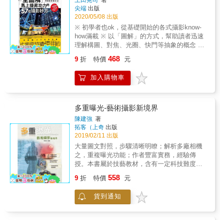
上田晃司
著
手機的影片拍攝上6. 懂得思考與分析不同情境
尖端
出版
的最佳拍法7. 讓自己的攝影作品更上一層樓的
2020/05/08 出版
秘訣在這個手機攝影功能日益強大的年代，有
※ 初學者也ok，從基礎開始的各式攝影know-
越來越多的人開始投入影片拍攝的世界。而隨
how滿載 ※ 以「圖解」的方式，幫助讀者迅速
著婚禮、產品介紹、Vlog等場合所衍生的影片
理解構圖、對焦、光圈、快門等抽象的概念 ※
拍攝需求，也跟著日益增多。本書由曾拍攝
一個跨頁示範1～2個主題，方便讀者按圖索
「安室奈美恵」、「Mr.Children」等知名藝人
468
9
折
特價
元
驥，分次到位與學習 ※ 用大量的「實拍範
的MV，遠赴美國L.A.深造並榮獲艾美獎國際級
例」，搭配簡單扼要的重點說明，提昇學習成
影片製作團隊大力肯定的婚禮攝影師「酒井洋
加入購物車
效 ※ 就算用手機拍也能夠受用的扎實攝影觀念
一」，從影片的靈感發想、器材的選用、鏡位
與技巧，全都濃縮在本書當中 ｜看了本書您將
與相機運鏡手法、打光、配樂、剪輯，提供一
可以獲得｜ 1. 57個立竿見影的攝影妙方 2. 豐
個完整的動態影片策劃與拍攝教學課程。除了
富教學經驗暢銷作家親撰的攝影絕活 3. 破除許
多重曝光-藝術攝影新境界
各式要領的解說，更特別收錄8段高水準的實拍
多拍照方面的困惑與疑慮 4. 學會怎麼捕捉下眼
作品（包括：海外婚禮、日本婚禮、商業影片
陳建強
著
前的每一道美景 5. 融會貫通並且活用在手機攝
拓客（上奇
出版
等）並附上QR Code方便讀者一邊在線上瀏
影上 6. 懂得思考與分析不同情境的最佳拍法 7.
2019/02/11 出版
覽，一邊搭配本書當中的重點摘要說明，以便
讓自己的攝影作品更上一層樓的秘訣 在這個因
更加具體與有效地學會媲美好萊塢等級的影片
大量圖文對照，步驟清晰明瞭；解析多廠相機
為智慧型手機的緣故，幾乎人人都在拍照的年
拍攝訣竅！
之，重複曝光功能；作者豐富實務，經驗傳
代裡，攝影儼然已經是一場不分男女老少的全
授。本書屬於技藝教材，含有一定科技難度，
民運動了。 然而，要怎麼樣活用手中的各式攝
但由於作者大篇幅地應用圖文對照，結合自己
558
影器材，拍出令親友稱羨不已的美照，可就需
9
折
特價
元
拍攝實例來介紹經驗，因此行文引人入勝，通
要經過一番磨練與長久經驗的累積才行。 對於
俗容易。作者也在書中分享自己如何掌握多重
忙碌的現代人來說，卻不見得有足夠的時間可
貨到通知
曝光的心得體驗，避免人們產生誤解。如：強
以參加動輒數周甚至是數個月的攝影課程，此
調構思立意在多重曝光中的重要性、如何發現
時，本書就是一個最棒的「個人攝影家教」。
適合多重曝光的素材、如何控制多重曝光竅