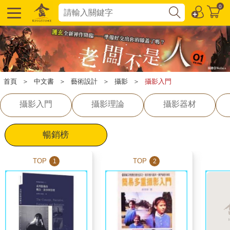
0
首頁
＞
中文書
＞
藝術設計
＞
攝影
＞
攝影入門
攝影入門
攝影理論
攝影器材
暢銷榜
TOP
TOP
1
2