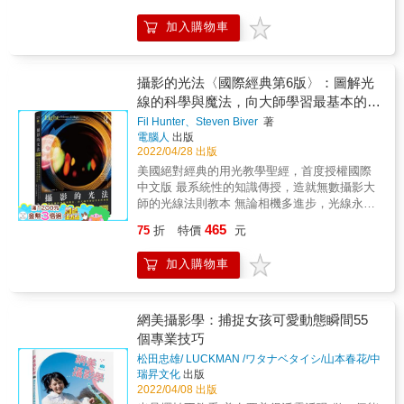
圖時，就意味著要對畫面中的元素進行苛刻的
養，將其重點精華融合，為手機拍攝整理出八
取捨，以「少即是多」的理念對景物做減法，
加入購物車
個必修單元，且附有實例照片輔佐說明，將手
使主體從背景中跳脫出來，並對有限的內容進
機拍照會遇到的各種問題和迷思一一詳細解
行精巧的構圖，使畫面呈現簡單之意境。 【接
答；而其中的許多知識運用，除了不需設限手
著，主題課】 ▎水光瀲灩──發揮第二空間的視
機廠牌，還可延伸至相機的拍攝概念。從基礎
攝影的光法〈國際經典第6版〉：圖解光
覺魅力 水沒有固定的形態，且表面反光，其形
入門、概念、技巧到獨家拍攝懶人包，絕對超
線的科學與魔法，向大師學習最基本的極
態和色彩較容易受環境的影響。在很多時候，
級實用！ & 「食物」永遠是最貼近我們生活的
水的這一敏感、多變的特性能夠為攝影帶來更
致
Fil Hunter、Steven Biver
著
一個重要元素，也永遠是最受到群眾矚目的討
豐富的表達可能性。 ▎古色古香──悠久的歷史
電腦人
出版
論話題之一。 & 你，喜歡用手機拍下當前令人
文化，傳統的審美形態 在我們的拍攝意識中，
2022/04/28 出版
垂涎的食物照嗎？不論是剛入門的手機拍照新
在我們尋找拍攝對象、經營畫面內容、營造畫
美國絕對經典的用光教學聖經，首度授權國際
手、想讓照片提升質感的攝影愛好者、需要快
面意境之時，會有意或無意地嘗試去尋求富有
中文版 最系統性的知識傳授，造就無數攝影大
速拍出好看食物照的相關工作者，一張好看或
傳統美感和意蘊的畫面效果。 ▎清涼假日──慵
師的光線法則教本 無論相機多進步，光線永遠
極具創意的食物佳作，不僅能讓你的飲食記錄
懶午後，來場「水之狂歡」 身體與水的碰撞所
是攝影基本的基本 將一件基本的小事發揮到極
更加完美留存，也能讓你在社群平台上的大眾
465
75
折
特價
元
帶來的情緒變化具有強烈而直接的感染力，而
致，就是無比的專業 & ●&& 跟隨攝影大師理解
關注度提升；甚至，還有可能獲得意料之外的
在這種碰撞中所產生的豐富精彩的畫面更成為
光線存在的合理性，解開攝影用光的難題，打
商業契機。 & 現在，就拿起手機，翻開這本
加入購物車
夏日之下攝影師重要的拍攝題材。 本書特色 本
造商業攝影的基石。 & ●&& 詳細地步驟解說。
書，跟著米米老師從美學培養、光線、構圖、
書內容包括技巧課和主題課兩個學習單元，每
為你拆解困難的被攝體&mdash;&mdash;學習
角度、造型設計、道具運用，以及用照片說故
一課都配有生動的案例圖片，以及圖片的拍攝
光線方向、場景觀察、拍攝對象細節，如各種
事的情境營造等，一起探索並感受拍照的無窮
講解、點評分析等鮮活內容。技巧課能幫助讀
性質的表面、金屬體、玻璃製品、液體、後製
網美攝影學：捕捉女孩可愛動態瞬間55
樂趣吧。 & 本書特色 & ★強調食物知識與手機
者準確、迅速地進行攝影學習，主題課則透過
處理、人像攝影等用光控制實作，為你打好基
個專業技巧
拍照重要關聯性的第一本書。 ★獨家觀點剖析
讀者熟悉的生活主題來增加學習的實踐性，加
礎。 & 想要擁有一個專屬的商業攝影棚，卻毫
被疏忽的手機拍照技巧。 ★搶救攝影小白！手
松田忠雄/ LUCKMAN /ワタナベタイシ/山本春花/中
深讀者對攝影技術的理解和運用，達到舉一反
無頭緒？本書為你解說攝影棚必備設備清單，
把手教會你何時按下快門鍵。 ★最節省、超實
西祐介
著
瑞昇文化
出版
三的學習效果。 &
讓你規劃攝影工作室能更得心應手！ Amazon
用的食物美照拍攝養成術。 ★實際案例說明，
2022/04/08 出版
五星長銷經典書籍。攝影是用光的藝術，即便