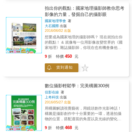
讓你在按下快門之後，能夠將眼前風情完整保
留。同時作者結合旅遊領隊的專業，一一爬梳
拍出你的觀點：國家地理攝影師教你思考
油紙傘、打鐵鋪等人文風情，為照片多了一股
影像的力量，發掘自己的攝影眼
耐人探尋的韻味。除此之外，本書展現他慧心
國家地理學會
著
獨具的攝影眼，一張張匠心獨運的照片，讓讀
大石國際
出版
者體會到只要細心觀察周遭事物，將自我想法
2016/06/02 出版
納入照片之中，一轉角、一抬首，都是一片獨
想要成為國家地理的攝影師嗎？ 現在就拍出你
特風景。
的觀點！ & 就像每一位用影像改變世界的《國
家地理》雜誌攝影師，你現在也有機會像他們
一樣， 藉由不同的專題拍攝任務，一步步地拍
450
9
折
特價
元
出出色、具有意義的畫面。 &&& 國家地理〈你
的觀點〉攝影社群精華收錄 〈你的觀點〉為
貨到通知
《國家地理》雜誌自2006年創辦的攝影社群網
站，每個月舉辦不同攝影任務徵件，主題由一
名客座編輯挑選，吸引來自全球196個國家的攝
影好手踴躍參與投稿。本書便是由國家地理學
數位攝影輕鬆學：完美構圖300例
會編撰，收錄超過200張精選自〈你的觀點〉攝
佳影在線
著
影社群的精彩照片、鏡頭背後的故事、與客座
上奇科技
出版
編輯評點此張照片引人入勝的地方。讓想學習
2016/05/27 出版
攝影的你，也能拍出令人驚豔的作品。 & 從挑
用構圖解讀視覺藝術，用鏡頭創作光影神話！
選器材到攝影任務挑戰，初學者到進階玩家皆
構圖是攝影創作中十分重要的一環，透過拍攝
適用的攝影指南 本書由攝影機解構開始，介紹
物的位置，搭配適當的角度以及光線的變化，
所有你想要知道的硬體知識，包括器材的挑
不但可以充分表達拍攝主題，更能讓觀賞者藉
468
選，光圈、快門、閃光燈的使用，幫助初學者
9
折
特價
元
由攝影畫面了解拍攝者的創作想法。 本書將構