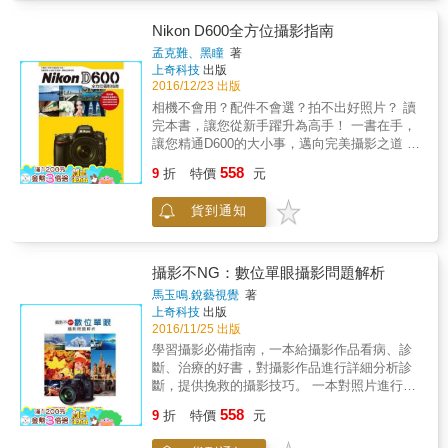
來， 與親朋好友分享，接受大家的讚美，享受
影的最終目的。又以日常生活的捕捉，沉思攝
有待加強再次瀏覽與思考該主題書中提到的注
攝影的樂趣與成就感！
影師的角度詮釋，充滿文青般的述說，引人發
意事項。 只要依循上述的作法， 不用等到看完
Nikon D600全方位攝影指南
想背後的思緒跳動。
整本書， 也可以逐步地提昇自己的功力與作品
孟克難、黑瞳
著
水準喔！！
上奇科技
出版
2016/12/23 出版
相機不會用？配件不會選？拍不出好照片？ 讀
完本書，讓您從新手躍升為高手！ 一書在手，
讓您精通D600的大小事，邁向完美攝影之道 穿
插新手演練+拍攝要點+秘訣，拍攝實例+示意
558
9
折
特價
元
圖+對比圖，講解更清晰易懂 本書從D600的新
增功能、外觀設計、功能表設置、相機操作、
貨到通知
鏡頭搭配以及常用配件等方面進行了全面系統
地講解。同時，理論與實踐並重，詳細講解了
D600的各個功能及其操作，通過詳實的功能
表、操作圖例講解每一步操作，搭配實拍上陣
攝影不NG：數位單眼攝影問題解析
的各類型攝影範例，使讀者能夠完全掌握相機
馬玉鳴.銳藝視覺
著
的操作，並在合理時機利用好相機功能。 全書
上奇科技
出版
共分為12章，分為攝影入門篇、功能與操作
2016/11/25 出版
篇、配件選購與使用技巧篇、實拍技巧篇。 全
學習攝影必備指南，一本給攝影作品看病、診
書華圖美文，且搭配有高水準的攝影佳作，不
斷、治療的好書，對攝影作品進行詳細分析診
僅能夠深入瞭解D600相機，掌握D600的拍攝技
斷，提供挽救的攝影技巧。 一本對照片進行分
巧，還能夠從中學到攝影知識，領略到攝影的
析、診斷、挽救、優質化的攝影學習必備指
558
樂趣。
9
折
特價
元
南！ 分析一幅幅&ldquo;不完美的作品
&rdquo;，可以使我們發現各種失敗的原因，避