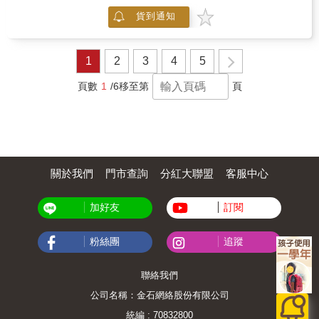
快速入門。進階玩家也可透過不同的攝影任務
圖原理和拍攝實務相互結合，以不同的構圖法
訓練，了解拍出精彩照片的秘訣，並進一步啟
貨到通知
搭配照片進行解說，讓您更容易了解各種構圖
發對照片意義的探索與思考。 & 17種專題攝影
法的差異，並從中學習到在不同場景中應搭配
任務，拍出你的驚艷之作 藉由17種專題攝影任
何種構圖方式完整表現畫面。 本書特色 完整說
務，讓你也能從容面對不同的攝影題材。不管
明如何巧妙應用構圖，拍攝出令人讚嘆的攝影
1
2
3
4
5
你想拍攝逆光、繁忙的街道、日落的「魔幻時
作品。 透過作者豐富的拍攝經驗分享，入門愛
刻」、觸動人心的野生動物或肖像攝影，皆有
好者可省掉許多摸索的時間，攝影同好者亦可
頁數
1
/6
移至第
頁
來自〈你的觀點〉社群挑選出來的精彩照片作
加強您的攝影功力。 全書含括300個精彩的拍
為實例，每張照片旁並簡單地呈現攝影時必須
攝實例，例如：日常生活、人文藝術、自然景
注意的關鍵事項，搭配22位國家地理攝影專家
觀、動植物...等題材，觸角廣泛，提供您在拍
分享的上百個攝影觀念解構與技巧，讓你一步
攝各種主題時能快速找到最合適的構圖方式。
步地拍出屬於你的驚豔之作。 & 本書特色 & ●
美國亞馬遜網路書店讀者4.5顆星好評推薦 ●17
個不同攝影主題的教學課程、22位國家地理攝
關於我們
門市查詢
分紅大聯盟
客服中心
影專家的解構、分享上百個攝影觀念與技巧 ●
超過200張精選自國家地理〈你的觀點〉社群的
照片與鏡頭背後的故事
加好友
訂閱
粉絲團
追蹤
聯絡我們
公司名稱：金石網絡股份有限公司
統編 : 70832800