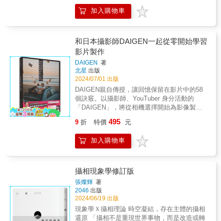
我們一起來探究他們的技巧。發光物的正確解
命中的光芒和色彩，從而豐富自己的生活體驗
都是從街頭開始，練出行走街巷一定要有的敏
答﹝2022年7月號﹞商品攝影的拍攝主體中，拍
加入購物車
和藝術實踐，探索攝影藝術如何捕捉並反映人
銳度。這本書，就是最珍貴的街頭經驗談。作
攝難度最高的是珠寶、手錶、化妝品及玻璃瓶
類情感與自然美的指南。攝影概念──找尋、等
者從事街頭攝影逾25年，經由爬梳街頭攝影
等「發光物」。清楚意識到倒影與反光的打燈
待與好奇心作者對攝影充滿熱情，從精妙的視
史，歸納出這些實戰精華，秩序、等待、跟
方法，不只能正確呈現商品形狀與顏色，有時
覺魔術講眼見不為憑到等待景色的實例，在這
和日本攝影師DAIGEN一起從零開始學習
蹤、陰影、鏡射&hellip;&hellip;將影像決定性瞬
候還能透過光影平衡讓商品看起來更美麗、更
篇章中，景色在平常可能再平凡不過，即使身
影片製作
間的祕密，化為具體的20個經典拍攝計畫，帶
具高級感。在這次的特輯中，將透過活用各種
邊有無數的美，只要少了攝影眼光，也會失之
領讀者完全參透影像魅力的成因。 【這些技
創意與技術的作品解說，專業攝影師們的技巧
DAIGEN
著
交臂。日常生活找尋美景的觀念與等待的耐
法，超實用！】 ●基礎技法 Q：如何拍出「很
北星
出版
以及基礎到實踐的打燈方法，探尋「發光物的
心，還有如何落實心中的想法，一一分享給讀
自然、像是巧合的照片」？ A：使用「等待」
2024/07/01 出版
正確解答」。專業的「蛋」攝影表現﹝2020年
者。拍攝技巧──簡單中的奧祕通過一系列精心
技法 最好看起來像是一走進場景，就自然拍到
12月號、2021年10月號﹞雜誌
DAIGEN親自傳授，讓回憶保留在影片中的58
挑選的攝影作品，展現深刻的視覺敘事，讓原
的樣子，但畫面看起來不能太完美。 Q：如何
《COMMERCIAL PHOTO》曾在2020年12月
個訣竅。以攝影師、YouTuber 身分活動的
本枯燥的攝影技巧不在乏味無趣，而是驚豔讚
拍出「引人想像、具渲染力的照片」？ A：使
號及2021年10月號舉辦過2次「蛋」的攝影企
「DAIGEN」，將從相機選擇開始為影像製作
嘆。舉凡基本原理、曝光、構圖到色彩管理，
用「背影」技法 拍背影雖然容易，卻可能更吸
劃。隨處可見的「蛋」，卻能在攝影主題、創
初學者詳細解說相機基礎知識、攝影技法、編
或是利用當代科技捕捉前所未有的細節與深
495
9
折
特價
元
引人，更有想像空間，因為人習慣從背影解讀
意與技巧的發揮下拓展出數不清的表現手法。
輯技巧等各式各樣必備技能。
度，同時保留攝影作為藝術形式的精緻感動，
別人的性格。 Q：如何找到「有趣的視角」來
13名專業平面攝影師將親自介紹「蛋」多采多
毫無藏私地分享攝影技術。精彩集錦──留下燦
拍攝？ A：使用「俯拍」技法 就像是狙擊手在
加入購物車
姿的樣貌及其攝影技法。專業的「鋁箔紙」攝
爛的一刻觀察日常生活、城市、偶然發生的瞬
尋找完美的制高點，可以不受人注意地發現有
影表現﹝2022年7月號﹞這是與2022年7月號特
間，展現了攝影師如何捕捉那些短暫而美妙的
趣的視角。 Q：如何拍出「黃色小鴨就在你的
輯「發光物的正確解答」一起舉辦的攝影企
瞬間。作者用心檢選的影像不僅保存時間的流
兩指之間」的效果？ A：使用「重疊」技法 如
劃。5名攝影師將透過各自的風格表現與「蛋」
攝相現象學修訂版
逝，更呈現了在光影交錯中產生的無限情感和
果照片中的兩個人能夠合而為一，讓觀者困
同樣近在咫尺的拍攝主體「鋁箔紙」。
故事。在此篇中，更加著重在每個影像的獨具
張燦輝
著
惑，這張照片就成功了。 ●入門技法 Q：如何
2046
出版
匠心，讓人更能品味作者對生活的體會，對生
不知不覺拍出「決定性瞬間」？ A：使用「跟
2024/06/19 出版
命與攝影的熱情。作者也不忘揭曉色彩饗宴中
蹤」技法 自然而然地跟蹤一個有趣的人，他可
她的方式與巧思，無論是初學者還是攝影老
現象學Ｘ攝相理論 時空凝結，存在主體的攝相
能會走過一個完美的背景，構成一張完美的照
手，在此書中都能收穫良多。
還原 「攝相不是重現世界事物，而是改造或轉
片。 Q：如何拍出「具有藝術感的照片」？