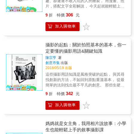
趣、卻遲遲不敢入坑的人所繪製， 用漫畫、照
式設定&hellip;&hellip; & ◆追鳥路線‧建立個人
西。 現在，對焦你的觀景窗， 在一方世界裡盡
片，搭配文字全彩解說， 今天起就能輕鬆上手
圖鑑‧舉辦攝影展 介紹最佳拍攝野鳥地點，實拍
情揮灑，練習說出好故事吧！ 本書特色 ◎19堂
數位單眼相機！ 露營踏青、國內外旅遊、踩點
練習， 打造自己的野鳥圖鑑與攝影展 & ◆實用
306
9
折
特價
元
自我訓練，涵蓋構圖、光線、色彩、人物姿勢
吃美食， 若有一台相機在手該有多好！ 本書從
附錄 收錄台灣重要野鳥棲地、台灣鳥類名錄、
等多方攝影技巧，系統解析難以掌握的攝影美
經常困擾初學者的「相機選購」開始介紹， 帶
各地鳥會聯絡資訊
加入購物車
感，歸納可依循的練習法則。 ◎全書分三大主
領你打開多采多姿的攝影世界大門。 相機術語
軸：場景、姿勢與實踐。以攝影師之念，找出
好難背？買了相機也只會用AUTO模式？ 沒關
被拍者的意義場景，捕捉表情與人物關係，將
係！「只要記住三件事！」 不管是初學者、機
照片提升至藝術層次。 ◎每堂練習皆附有範例
器白癡、還是零拍照品味的人， 都能隨心所欲
攝影的起點：關於拍照基本的基本，你一
照片及說明，書末提醒實際操作會碰到的技
拍出美照、和失敗照片說bye bye！ 三大要訣
定要懂的攝影用語&關鍵知識
術、地點、光線、拍攝、藝術與創意、姿勢與
&times;拍攝小技巧&times;迷你攝影知識 將以
陳宗亨
著
表情等六大問題，並提供解方。 讀者熱評 ‧我
上排列組合就能夠晉升攝影大師！ 一PO上網就
創意市集
出版
跟我丈夫認為這世上沒有一個藝術家能真正不
讓朋友直呼很可以、超專業！ 【要訣一】數位
2018/05/19 出版
藏私地分享自己的理論和方法&hellip;&hellip;但
單眼的醍醐味：模糊的背景=景深！ 【要訣
這些攝影用語知識是風格突破的起點， 與其尋
這本書做到了，這本書涵蓋的關鍵技巧，好到
二】氣氛製造大師：明暗中見真章=亮度！
找創新的方法，不如回到原點重溫基本， 從最
我甚至不想推薦，希望把它當成最棒的祕密占
【要訣三】宛如幫照片加上濾鏡：調整色調=白
簡單的法則找出最不平凡的創意。 那些生硬的
為己有。若你只購買一本創意攝影的書，就是
平衡！ 光是這三點，攝影世界就能無限大！ 從
攝影詞彙總讓人吞不下去，不過，這些其實是
這本了！ ‧如果你希望自己的5D Mark III有閃燈
今天起，帶著相機度過每一天！ 本書特色 ●&&
342
9
折
特價
元
你突破自己的基本配備，本書將其重新歸納再
補光，或是覺得 Instagram 的濾鏡就是好照片
&用淺白的漫畫圖文，深入淺出介紹攝影用語
解釋，提供有心學習攝影的讀者，以基礎攝影
的一切，那麼你不適合這本書。但若你想成為
想要讓背景糊掉、營造景深就是調相機的「F
加入購物車
用語知識作為根本，往上學習必備的拍照技巧
真正優秀的攝影師，就購買它並確實練習書中
值」，數字越小背景就越糊；想要幫照片加上
與觀念，並在最後章節追加能提升攝影涵養相
每個技巧。 ‧我不是個天生的攝影師，雖然我喜
濾鏡，則是調整「白平衡」，不論是想要暖
關的不同學門論述，將這幾個區塊組合起來，
歡攝影，但每個鏡頭都讓我琢磨許久，買了許
色、冷色系皆可隨心所欲調整。書中也附有相
便是《攝影的起點》的重要金字塔架構。學習
媽媽就是女主角，我用相片說故事：小學
多書試圖拍出藝術之作都未能如願。直到我找
機操作畫面，一步一步照著做，不再為了找按
任何事物，基礎的打底都是非常重要的。掌握
到這本書，終於有了一種：「啊哈！就是這
生也能輕鬆上手的敘事攝影課
鍵位置而手忙腳亂！ ●&& &打造不同情境，方
基本後，再去了解自己的拍攝需求，並針對自