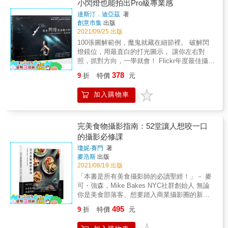
小閃燈也能拍出Pro級專業感
拍攝動作的基礎知識｜ 想要拍出可愛的動態照
款球鞋等各式各樣的「寶貝」拍得漂漂亮亮地
片，必須要了解的基本知識，為你解析動作的
達斯汀．迪亞茲
著
來跟大家分享的時候，結果無論是用手機還是
原形： 步行（奔跑）、轉動（旋轉）、蹲下、
創意市集
出版
特地去弄了台還算專業的相機來拍，怎麼跟心
跳躍， 以及攝影師的動態或靜態拍攝方式， 和
2021/09/25 出版
中所想像的美照相去甚遠，甚至把產品給拍得
不可不學的ISO感光度與對焦， 透過不同模式
100張圖解範例，魔鬼就藏在細節裡。 破解閃
扭曲變形與暗沉不已&hellip;&hellip; 本書由活
切換拍攝方法， 就能逐漸掌握節奏。 ｜讓模特
燈鏡位，用最直白的打光圖示， 讓你左右對
躍於世界各地的商品攝影名家「南雲曉彥」親
兒的動作看起來可愛｜ 就算是模特也有不知道
照，抓對方向，一學就會！ Flickr年度最佳攝影
自拍攝與撰稿，以「圖解」的形式，把各種曾
該做什麼動作的時候， 怎麼擺姿勢，才是攝影
師&mdash;&mdash;Mashable Web Awards 簡
經讓許多人打退堂鼓，不得其門而入的商品攝
378
9
折
特價
元
師想要的？ 如何引導模特做出更自然的動作？
單幽默一看就懂！ 讓你用最快的方式學會打閃
影需要注意的各種佈光、控光、相機與鏡頭的
受限於場地和服裝嗎？ 乍看像失誤的動作反而
燈 其實閃燈沒有你像中的難！ 《Oh！原來閃
選用、景深的控制等各式抽象的概念，全都用
加入購物車
更可愛喔！ 也可以不那麼縝密規劃， 順其自然
燈是這樣打的》原本只是攝影師達斯汀．迪亞
最簡單易懂的「圖例」、「實拍照」與「重點
就好。 打造獨樹一格的清爽系可愛女孩！ ｜以
茲在flickr上的一項攝影計劃，但他無私地將自
提示」來一一示範，讓每一位讀者都可以迅速
攝影技巧強調出動作｜ 利用拍攝的角度、聚焦
己所學所知的一切開誠佈公地分享，在網路上
吸收與學習名家的攝影know-how，飛快提昇自
方式和景深等你所知道的構圖技巧， 去駕馭模
吸引了數以萬計的追隨者。他利用書本排版的
完美食物攝影指南：52堂讓人想咬一口
己的攝影功力。 此外，其中一個商攝案例，更
特的動作， 發揮1+1大於2的效果。 也有在陰
特性，讓左邊是成品照片，右邊則是圖解範
的攝影必修課
是直接用「手機」iPhone XS來全程拍攝，讓大
暗處的閃光燈使用技巧教學， 讓畫面更加有故
例，透過這裡面的五十張攝影作品與佈光設定
家信服與理解只要融會貫通書中所傳授的商品
瓊妮‧賽門
著
事性。 ｜讓動作看來可愛的靈感集｜ 從攝影技
的資訊，你將可學到閃燈攝影的基礎與進階知
攝影職人know-how，那怕手中只有一支智慧型
麥浩斯
出版
巧再回歸到模特身上， 如何和模特互動？ 如果
識，包括最基本的單燈攝影，到使用五支閃燈
手機，一樣可以拍出清晰美麗又專業的照片。
2021/08/19 出版
沒哏，要怎麼製造效果？ ★攝影師愛用機材介
搭配各種色片、燈夾、反光傘、柔光罩和蜂巢
【激盪出更多創意發想，以期在不斷變化的時
「本書是所有美食攝影師的必讀聖經！」－ 麥
紹 每位攝影師都有不同的攝影風格， 如何選擇
所變化出來的照片，一應俱全。 此外，他還告
代保持競爭力】 作者對於商品攝影，有著不同
可・強森，Mike Bakes NYC社群創始人 無論
適合自己的機材也是一門學問， 將幾位攝影老
訴你如何從最基本開始，一步步找到屬於自己
於以往的觀點與態度。在這次的書籍企劃當
你是美食部落客、想要踏入商業攝影圈的新
師的愛用的設備排開， 連同型號及簡單說明，
的閃燈組合，並清楚說明「反平方定律」這個
中，除了希望透過16個精心規劃的商品攝影實
手， 還是喜歡拍攝美食上傳到社群上分享， 無
讓你一目了然。 &
非常重要，卻經常被誤解的攝影原理。拿起這
495
9
折
特價
元
拍範例，來解說每一次拍攝所想要表現的構思
論使用手機還是單眼相機，都能輕鬆拍出可口
本書，你要做的是左右對照，抓對方向直接套
與拍攝過程以外，更是期許能夠給予讀者日後
誘人的食物美照！ 【專文作序推薦】 沈倩如｜
用，搭上自己的創意加以變化，照片自會說明