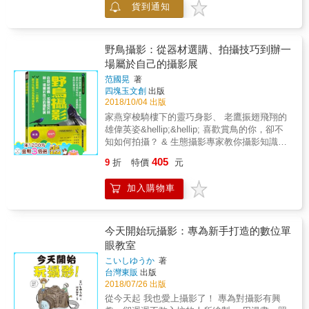
貨到通知
活中捕捉感動人心的經典照。 本書不著墨太多
攝影術語， 而是以作者長年淬鍊的攝影概念，
編排出一套有系統的練習方法， 透過刻意練
習，你將學到如何將平凡無奇的物品轉化成美
野鳥攝影：從器材選購、拍攝技巧到辦一
麗的攝影元素， 你將學到如何隨機應變，利用
場屬於自己的攝影展
周遭環境與光線條件就地取材， 在你眼中普通
范國晃
著
的辦公大樓，看起來會是幾何、圖樣、對稱和
四塊玉文創
出版
映象， 一道普通的陰影，會是讓人物更立體的
2018/10/04 出版
線條，創造出神祕氛圍。 本書內容涵蓋三大部
家燕穿梭騎樓下的靈巧身影、 老鷹振翅飛翔的
分：場景、姿勢與實踐， 並附有表格，此乃貫
雄偉英姿&hellip;&hellip; 喜歡賞鳥的你，卻不
穿所有內容的主軸。 【場景】，教你識別地點
知如何拍攝？ & 生態攝影專家教你攝影知識、
中的幾何圖形和線條， 選擇值得停留的框景和
拍鳥訣竅， 構圖、對焦、按快門！ 運用入門級
映像，找到最平衡或獨特的構圖。 【姿勢】，
405
9
折
特價
元
類單眼、單眼相機， 拍出各種野鳥的動態美！
則是以五個關鍵技巧，分享創造姿勢的原則性
& 本書從生態攝影觀念的倡導，到相機入門、
概念， 適用於所有人物和寫實照，你可依自己
加入購物車
進階攝影技巧的剖析，並實地觀察與拍攝野
想創造出的感覺去調整。 【實踐】，將書中所
鳥，以及教授如何將自己的作品歸納分類，製
學全連結至一起， 用光線方向、化繁為簡、角
作成 & 圖鑑、開設個人展覽，盡情享受野鳥攝
度之美以及鏡頭視角這四點， 掌握可控因素，
影的樂趣！ & 一手掌握拍鳥技巧，你也可成為
今天開始玩攝影：專為新手打造的數位單
讓你在任何情況下， 都不受設備、地點、人物
野鳥攝影達人： ◆不可不知的攝影知識與操作
眼教室
及時間限制，拍出具一定品質的照片。 攝影這
解析類單眼、單眼相機功能與原理、 鏡頭的透
門學問就像一匹未經馴服的野馬， 如果你沒有
こいしゆうか
著
視與特性、基礎構圖、進階拍攝技巧
一套學習系統，沒有耐心和毅力來理解它， 它
台灣東販
出版
&hellip;&hellip; & ◆攝影達人不藏私，教你鳥
就會從你身邊跑走，只留下一團塵土。 但一旦
2018/07/26 出版
類攝影秘訣！ 如何捕捉飛行中、覓食與停棲中
馴服了它，就能獲得難以想像的收穫， 訓練出
從今天起 我也愛上攝影了！ 專為對攝影有興
的野鳥、 仰拍逆光與順光的調整、最佳操作模
與眾不同的攝影眼，看到其他人視而不見的東