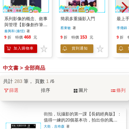
系列影像的概念、敘事
簡易多重攝影入門
最上
與管理【影像創作筆記
蔡東敏
著
李僊錦
（一）】
秦興和 (秦愷)
著
468
153
9
折
特價
元
9
折
特價
元
9
折
加入購物車
貨到通知
中文書 > 全部商品
共計
283
筆， 頁數
1
/6
篩選
排序
圖片
條列
街拍，玩攝影的第一課【長銷經典版】：
值得一練的20個基本功，拍出你的風格
與幽默
大衛．吉布森
著