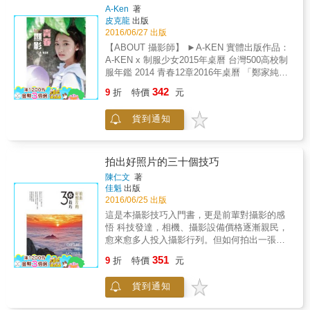
影哲學與美學（觀者的凝視）。 當你真的進入
A-Ken
著
瀕死之際，美人魚才會現身救你，因此你最終
皮克龍
出版
看見了。
2016/06/27 出版
【ABOUT 攝影師】 ►A-KEN 實體出版作品：
A-KEN x 制服少女2015年桌曆 台灣500高校制
服年鑑 2014 青春12章2016年桌曆 「鄭家純x
制服 」2016年 制服掛曆+桌曆 & 我是少女迷戀
342
9
折
特價
元
員 每個人不知不覺精神上都在膜拜少女 姐姐對
年齡不再壹字頭感到驚慌 媽媽抱怨都是為了忙
貨到通知
家事和管小孩 說話都不可愛了 男孩和男人們想
念女朋友和老婆們 當年那纖細的四肢和沒有皺
紋的臉龐 另如我這資深宅男兼單身漢 對於辦公
室裡那難相處的女主管和女同事 只要側轉過頭
拍出好照片的三十個技巧
想想 當年也都是可愛的少女 不知不覺竟然就消
陳仁文
著
氣不計較了 少女們為了我們這些糟透了的雄性
佳魁
出版
動物 做了好大的犧牲 而不得不變得複雜之前
2016/06/25 出版
實在該替她們把人生中最美顯影留下來
這是本攝影技巧入門書，更是前輩對攝影的感
悟 科技發達，相機、攝影設備價格逐漸親民，
愈來愈多人投入攝影行列。但如何拍出一張動
人驚嘆的作品，一直是許多入門者的首要課
351
9
折
特價
元
題。 作者依據多年的拍攝經驗，總結出三十個
關鍵祕訣，從素材的挑選、構圖的安排、光
貨到通知
線、色彩、時機，一步步地引領初學者踏入攝
影殿堂，細心指出每個步驟需要注意的地方，