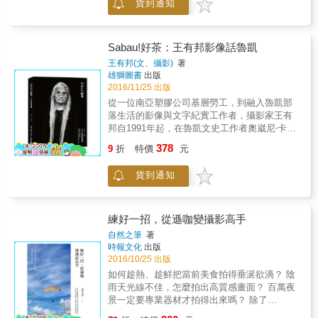
貨到通知
免拍攝時犯同樣的錯誤，同時也可以從一幅幅
作品中學到實用的技巧方法，並透過一次次的
診斷，不斷提高綜合技能，成為攝影高手。 本
書作者提供了自己在多年攝影實踐中總結的拍
Sabau!好茶：王有邦影像話魯凱
攝技法和後期處理技能，希望幫助影友快速突
王有邦(文、攝影)
著
破攝影瓶頸，提升攝影功力。 書附光碟內容 7
雄獅圖書
出版
小時本書多媒體教學視頻 142段日常照片後期
2016/11/25 出版
處理視頻集錦 3000個創意照片設計素材 本書特
從一位南亞塑膠公司基層勞工，到融入魯凱部
色 4 個綜合專題涵蓋15 個常見拍攝主題，針對
落生活的影像與文字紀實工作者，攝影家王有
不同類型照片的不同問題提供解決方案。 125
邦自1991年起，在魯凱文史工作者奧崴尼‧卡勒
個數位攝影會診案例，不僅評析作品前期拍攝
盛的帶領下，投入魯凱族好茶部落紀實工作，
378
優缺點，還提供彌補作品缺陷的前期拍攝和後
9
折
特價
元
迄今已達二十五年。其大量而豐實的影像與文
期處理技巧，不僅實用、全面也權威。
字累積，自2009年6月至2016年12月，在高雄
貨到通知
市立美術館館刊《藝術認證》的「南島紀事─影
像話魯凱」專欄連載，成為高美館長期推動南
島當代藝術與文化發展的一處亮點。本書集結
了此專欄文章42篇及約175張照片，重新編輯、
練好一招，從遜咖變攝影高手
設計、出版，並以「Sabau! 好茶」為題，展現
自然之筆
著
王有邦一次又一次迎向好茶部落的心情
時報文化
出版
(「Sabau」為魯凱族問候語，有「你好、辛苦
2016/10/25 出版
了、謝謝」等意思)。 相傳西魯凱族人的祖先在
如何趁熱、趁鮮把當前美食拍得垂涎欲滴？ 陰
雲豹的引路下來到舊好茶並建立家園，多年來
雨天光線不佳，怎麼拍出高質感畫面？ 百萬夜
在這「雲豹的故鄉」安居樂業。然因時代變遷
景一定要專業器材才拍得出來嗎？ 除了
與現實生活需求而遷村至新好茶，無奈卻又在
「123」，還有什麼方法讓大合照的人同時展露