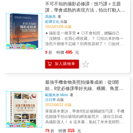
特的銀鹽化學反應，無法立即回看的不確定性
不可不知的攝影必修課：技巧課＋主題
利時魯汶大學哲學系教授，著名現象學家）
與驚喜，讓許多數位時代的攝影人，願意回頭
課，學會成熟的表現方法，拍出打動人心
「即使攝相機試圖抓住主體，但它給人的印像
擁抱這項慢技藝／記憶。 & 來自英國的百萬
是不可動搖的，彷彿它可以逃脫或已經逃脫了
的瞬間藝術
高振杰
著
Youtuber王啟文（Kai Wong），將他對「類
快門的控制。所以可以說，這一切的樞紐，同
崧燁文化
出版
比」（analog）的熱情都分享在這本書裡，列
樣是一扇無形的玻璃窗，既能揭開主體，又能
2022/07/08 出版
出一百個底片攝影訣竅，希望幫助想要使用底
在揭開之前保護主體。這就是一切開始和一切
►攝影是一種享受◄ ◎不會拍照，總騙自己
片攝影的朋友，或是讓你對底片從一時好奇變
將結束的邊界線，這就是照相機的眼睛的可見
「沒關係，在我心裡收藏」？ ◎拍出來的每一
成深深著迷。 & 「哈囉！我是Kai Wong，就是
不可見的雙重性及其對主體的超越-攝相的邊
張照片都慘不忍睹？別再怪器材了！ ◎如何才
那個喜歡相機、更愛攝影，來自英倫的
界：抓住一個真實對象的力量，同時又不可能
能快速、有效地掌握攝影相關的必備知識？ 透
Youtuber。對底片感到好奇嗎？不知道該怎麼
495
9
折
特價
元
把它作為一個真實的對象。」
過實例的主題講解，藉此吸收和加深所學技巧
用底片相機嗎？我用20年的底片攝影經驗，在
&mdash;&mdash;石漢華（Hans-Rainer
★本書是攝影愛好者從入門到精通的自學用書
這本《老派攝影》中歸納出一些實用小祕訣與
Sepp，捷克布拉格查理大學哲學系教授） 「全
加入購物車
★ &bull;培養拍攝者的審美，揭露攝影的祕密
大家分享。想要用底片拍出絕讚啵兒棒得照
書以現象學為體的辯証思考攝影，恰恰填補華
&bull; 【首先，技巧課】 ▎觀察──找回曾經富
片，這本書就是為。你。而。寫！」 & 「這並
人攝影界長期需要的哲思建構基礎。」
有獨特性的觀看方式 一幅好的作品不可能僅僅
不是一本典型的攝影技術指導手冊，而是幫助
&mdash;&mdash;阮慶岳（小說家、建築師、
是因為攝影師使用了出色的技巧或者是昂貴的
最強手機食物美照拍攝養成術：從0開
你瞭解如何使用你的相機，接著帶你思考如何
評論家） &
攝影器材，更關鍵的是，攝影師賦予了作品獨
始，8堂必修課學好光線、構圖、角度、
發揮創意拍下美好照片。學習攝影不應該拘謹
特的視角形象和特質，那來自於高超的觀察本
又死腦筋，而是說走就走，說拍就拍，好好地
造型、道具搭配，你也能輕鬆成為攝影高
歐陽米米 Mimi
著
領。 ▎慢門──捕捉驚鴻一瞥，留下永恆瞬間
享受攝影的過程。」&mdash;王啟文 &
日日學
出版
手，拍出專屬自己的作品風格！
慢門可以說是具有一種魔術師的潛質，它可以
2022/06/22 出版
讓流水變成「綢緞」，可以將浮雲變成「流
掌握基本要訣，學會8堂必修關鍵技巧課；手機
雲」；可以讓車燈繪製線條，可以讓人群隱
也能隨手拍出吸睛的網美級照片，讓你立刻成
遁；它可以改變畫面中景物的形態和屬性，可
為攝影達人！ & 這本書，集結了米米老師對各
以讓它們虛化乃至消失。 ▎極簡主義──攝影名
種類型飲食的深度了解，食材組合及特色上的
言「保持簡單」 當我們在畫面中尋求簡單之構
315
79
折
特價
元
專業知識，加上作者長久對於美學的涉獵與培