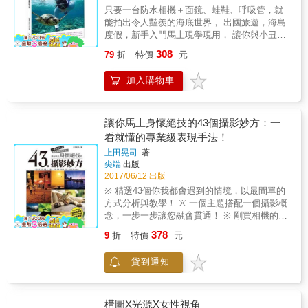
去談論複雜的技術名詞、更不去探究Lightroom
生活拍攝出來，不用說太多的話語，你與相機
只要一台防水相機＋面鏡、蛙鞋、呼吸管，就
與Photoshop或其他編修軟體之間的細微差異，
之間是無聲的默契，指尖是觸發直覺和靈感的
能拍出令人豔羨的海底世界， 出國旅遊，海島
直接以「圖例」來比較和示範，從實際範例下
關鍵。 【或許，對於任何攝影的觀念與看法，
度假，新手入門馬上現學現用， 讓你與小丑魚
手，讓讀者清楚了解各個「選項」所具有的
都是對日常生活的累積與思考。】 照片擁有誠
一同放閃，與海龜一起臉書打卡！ 書腰附贈
「功效」以及Before／After的偌大差別，進而
308
79
折
特價
元
實的魔力，能客觀地表達出「你看見了什
V.DIVE 8折折價券 色彩繽紛的熱帶魚、羞怯可
將所學的直接套用在每一幅辛苦拍攝的作品上
麼」、「你感受了什麼」、「你喜愛了什
愛的小丑魚、充滿好奇心的海龜、形形色色的
面，讓它們搖身一變，成為吸睛又亮眼的傑
加入購物車
麼」。 拍照是最誠實的情感表達方式之一，如
珊瑚、寧靜飛翔的魟魚、震撼人心的鯨鯊、追
作。 【徹底激發與解放RAW所蘊藏的驚人潛
果想知道你的生活是甚麼模樣？那就去拍照
逐嬉鬧的海豚&hellip;&hellip; 潛水教練＋水攝
力！】 隨著數位相機的誕生，革命性的影像格
吧！ 用相機框住令你留戀的風景， 於是我們
達人Vanessa，帶你親眼目睹，近身體驗！ 近
式也隨之誕生， 它就是完整記錄下所有拍攝參
&hellip; 【將「拍照」變成了動詞。】 拍照是
年來各種平價的防水手機、防水相機推陳出
讓你馬上身懷絕技的43個攝影妙方：一
數設定的「RAW」檔案。 顧名思義，RAW就
件輕鬆的事，帶給我們探索世界的好奇心，從
新，任何人都能輕鬆入手，不論是去海島旅遊
看就懂的專業級表現手法！
是包含了一切於相機當中能夠調校的參數資
追尋光線開始，記錄身邊的人、發生的事和路
或出國度假，海邊戲水、浮潛或深潛，都可以
訊， 可以透過編修軟體，依照自己喜歡的風味
上田晃司
著
過的風景。透過拍照，去捕捉微妙的變化，只
留下美麗而珍貴的回憶。 《與海龜一起游泳玩
再一次「重新拍攝（顯像）」相片。 然而，由
尖端
出版
要能把身邊常見的事物，拍出不尋常的感覺，
自拍，第一次水中攝影就上手》作者Vanessa
於各家廠商所制定的RAW格式卻不是每個軟體
2017/06/12 出版
就是攝影的樂趣。 順著光線看過去，尋找焦點
在世界各地的海島國家工擔任潛水教練，長期
都能夠支援， 例如Canon是「CR2」，Nikon是
※ 精選43個你我都會遇到的情境，以最間單的
落下之處，你所拍攝的物件是否有吸引人的觀
駐點馬爾地夫及沖繩，經常接觸並帶領各式水
「NEF」，Sony則是「ARW」等， 直到Adobe
方式分析與教學！ ※ 一個主題搭配一個攝影概
點，設法彰顯它的特點，是攝影的第一課。 現
上活動、潛水及浮潛。了解一般民眾初次接觸
推出了Lightroom這個專為相片編修而生的強大
念，一步一步讓您融會貫通！ ※ 剛買相機的入
在，請跟著我們，隨著阿默的文字與影像， 用
潛水的興奮，以及想把美景分享給友人的感
軟體。 （Lightroom能夠讀取各廠牌相機所拍攝
門者也能即刻上手與活用！ 有時候，明明看了
最直覺的方式，一起探索攝影的本質， 在日常
動。把自己多年的經驗整理成書，鼓勵身處海
378
9
折
特價
元
的RAW檔） 它的介面說穿了，就是直接搭載
很多器材、技巧教學書，但就是覺得好像與
生活中，用拍照來練習、來修練。
島的台灣讀者們認識美麗的海洋，親自接觸並
Adobe Camera Raw的Photoshop精簡版。 專
「現實」有那麼點偏離。這是因為許多法則、
用相機記錄下來。 本書特色 1. 第一本水中攝影
貨到通知
門為攝影人士所制定，可以迅速地完成相片編
原理，往往都需要根據當下的情境與狀況來進
書入門。 2. 包括浮潛入門、相機入門，就算從
修的作業流程。 （Lightroom的介面，融合了
行調整。而本書，便是由這樣的概念所衍生出
沒潛水過也可以一試上手。 3. 馬爾地夫、沖
Adobe Camera Raw與Photoshop兩者的優點）
來的一本「速成」攝影教學書。 由43種不同的
繩、帛琉、菲律賓、加拉巴哥等地取景，照片
只要搭配本書的教學，您將能夠自由自在地變
情境，直接提供切合真實情況的範例，並且非
構圖X光源X女性視角
美麗迷人。 4. 除了水中生物，還有人像、沉船