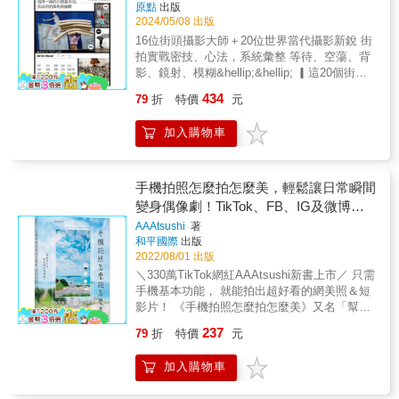
原點
出版
2024/05/08 出版
16位街頭攝影大師＋20位世界當代攝影新銳 街
拍實戰密技、心法，系統彙整 等待、空蕩、背
影、鏡射、模糊&hellip;&hellip; ▎這20個街拍
計畫，布列松、卡帕、森山大道也在練 ▎ 熱鬧
434
79
折
特價
元
│安靜│抽象│靜止│主體 5大主題，20個拍攝行
動， 揭開決定性瞬間的祕密，破解好照片的法
加入購物車
則 讓你的作品在社群網站中脫穎而出！ ●這些
技法超實用，玩攝影值得一練的基本功，拍出
了精采的攝影史 ●如何等、如何跟，想問卻問
不到的街拍困惑，終於找到解答 ●倫敦TATE
手機拍照怎麼拍怎麼美，輕鬆讓日常瞬間
MODERN工作坊教師，職人級解析大師作品經
變身偶像劇！TikTok、FB、IG及微博都
典攝影集 ●20位全球當代頂尖新銳示範，掌握
好用，日本330萬人氣內
AAAtsushi
著
當下的街拍風格與新脈動 ▎掌握基本心法，讓
和平國際
出版
你的作品在社群網站中脫穎而出！ 攝影一定要
2022/08/01 出版
拍人嗎？如何營造空蕩的美感？鏡射、倒影，
＼330萬TikTok網紅AAAtsushi新書上市／ 只需
如何靈活應用，比拍到真人更耐人尋味？如何
手機基本功能， 就能拍出超好看的網美照＆短
等，才能等到好照片？如何跟對人，竟能跟出
影片！ 《手機拍照怎麼拍怎麼美》又名「幫女
決定性瞬間？跟蹤五分鐘以上，不僅不實際，
友（老婆）拍照求生指南」！ 單身狗的話就是
拍不到好照片，還會嚇到人？大師都是抓什麼
237
79
折
特價
元
「脫單加分指南」！ 不希罕脫單的，它一樣能
時間點下手？人多好拍，還是人散才拍？藍天
讓你拍出美照〜（可別浪費你花了X萬元買的手
也有一種姿態嗎？是否值得拍攝？布列松的作
加入購物車
機啊） ★「把人家的腿拍長一點」，遇到這種
品主題，其實是幾何構圖？這些看似非技巧的
要求該怎麼辦？ 趴地未必就能達標，手機轉個
攝影點，其實才是拍出好照片的主因？！「熱