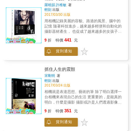
化作品的風貌， 讓原本質樸的相片，搖身一變
常「系統化」且簡短扼要地給予「狀況分析」
場景等，所有與水相關的拍攝指南。 5. 出國旅
羅曉韻 許稚敏
著
成為閃耀的鑽石！ 也許有人會問說，「我用
與「要領提點」。讓每一個正準備要出國旅行
輕刻
出版
遊、海島度假，一本書帶著走，讓你臉書打卡
JPG直接後製也不錯啊，為何非RAW不可？」
的人、剛拿到相機想要即刻測試、以及希望找
2017/03/30 出版
現學現。
關鍵就在於，JPG從拍攝完畢的那一瞬間，影
到拍攝靈感的人們，都可以吸收並加以運用在
用相機記錄美麗的容貌、路過的風景、腦中的
像品質就已經被「破壞了」！ 而且，每後製一
每一次的拍攝當中，讓作品一看就散發出「專
記憶 隨著科技進步，越來越多輕便和自動化的
次，JPG格式的影像畫質就會再「劣化」一
業」氣息與水準！ 【看了馬上就懂，從新手變
攝影器材產生， 也促成了越來越多的女孩子拿
次。 （JPG本身是種破壞性的壓縮格式，每存
高手】 一張好相片與還不錯的相片，有時只有
起相機，走入視覺藝術的世界。 這本書將作者
一次檔，就會再壓縮與劣化一次） 反觀RAW，
441
差在取景的巧思或稍微留意光影的改變。 本書
9
折
特價
元
的心得配上有趣的圖片展現給你。 如果你是女
無論您施加再多道工序的調整，影像品質都不
從「都市、街道」、「自然風景」、「人、動
生，從中將可以學到很多把自己拍漂亮的動
會有絲毫的劣化。 此外，更能夠藉由像是對
物、交通、小物」這3大類別，彙整43個攝影妙
貨到通知
作、化妝、造型的方法，因為拍攝出來的效果
比、飽和度、白平衡、清晰度等各種調整， 讓
方，直接用範例來分析，用一目了然的方式來
和平時肉眼看的有區別，怎樣做才可以把自己
作品的表現更上一層樓，綻放出比JPG直出更
解說拍攝的訣竅，並且提供不同的思維或注意
的優點在平面圖片中發揮得最好呢？這都是我
加耀眼的光彩！ （使用RAW等於能在電腦／手
事項小提點。 此外，更利用「數位相機的基礎
們會講到的。如果你是男生，看這本書也是很
抓住人生的震顫
機上再次「重新拍攝」相片） 想要學習「職業
知識」與「關於相機與器材的單純疑問」這兩
必要的，透過本書全面瞭解女生視覺從外表到
級」的作品表現手法嗎？ 本書將會是一個絕佳
宋剛明
著
個章節，來替各位解說關於相機、器材等常見
內心的想法，學習男攝影師沒有的思維角度。
的選擇， 讓您徹底了解Lightroom的用法，解放
輕刻
出版
的疑惑，讓大家更加了解關於攝影的大小事。
2017/03/24 出版
RAW的全部實力！ ｜本書用法｜ 按部就班
【多拍、多練習，就是邁向高手的不二法門】
地，逐章節研讀與同時操作Lightroom軟體。 漸
相機就是表達思想、藝術的筆 除了明白選擇一
現在就給自己一天一個練習，跟著本書的步
漸熟悉軟體以後，進一步了解「局部調整」工
台相機來表現自己的生活 更重要的，是能真的
調， 來策劃一場又一場精彩的攝影小旅行吧！
具的功能與活用法。 接下來，開始挑戰不同主
明白，什麼是攝影 攝影或許是人們透過影像來
｜本書用法｜ 從3大主題中，挑選自己感興趣
題與風格的影像編修， 讓自己的作品能夠徹底
表達難以抒發的情懷，又或者依附攝影，記錄
的主題。 接著，從中翻閱與找尋近期想要拍的
351
9
折
特價
元
蛻變、大放異彩。 此外，更能夠學習到黑白相
生活的一切體驗與領悟，如同寄生於攝影般，
項目。 閱讀與吸收該項目的訣竅，思考一下與
片、使用老鏡頭拍攝的編修技巧。 最後，更進
和影像共存。 本書深入認識攝影與影像的發
自己的拍攝方式有何不同。 出門拍照去！ 檢視
貨到通知
一步針對影像輸出，學習「色彩管理」， 讓辛
展，從數位相機的影響談起，回顧攝影的起
作品，是否有吻合書中介紹的要領。 作品有變
苦拍攝、編修以後的作品，能夠輸出與列印出
源，涵蓋攝影題材、攝影心理、攝影倫理及攝
得更好挑選下一個主題閱讀與挑戰。 作品似乎