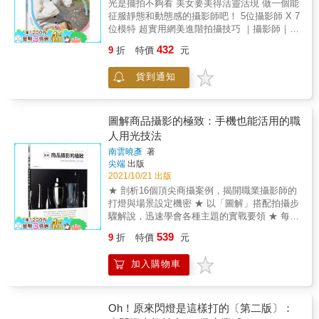
秒解拍照盲點及關鍵思維。 ★掌握基本要訣，
光是擺拍不夠看 美女要美得活靈活現 做一個能
打光的方式及技巧一直在改變，光的性質原理
一拍就上手！讓具個人特色的美食照片打動人
征服靜態和動態感的攝影師吧！ 5位攝影師 X 7
掌握住，便能以不變應萬變。 【本書適合】 從
心。
位模特 超實用網美進階拍攝技巧 ｜攝影師｜
基礎到進階攝影教學用書 人像攝影師及商業攝
松田忠雄／LUCKMAN／ワタナベタイシ／山
影師
432
9
折
特價
元
本春花／中西祐介 X ｜模特兒｜ 高橋春織／岡
田香菜／木戸怜緒奈／武内おと／さいとうな
貨到通知
り／ひらく／森田紗英 ★可愛的是女孩，還是
你拍出來的女孩？ 想拍女孩， 想拍可愛的女
孩， 想把可愛的女孩拍得很可愛
&mdash;&mdash; 那麼除了被攝體本身的優勢
圖解商品攝影的極致：手機也能活用的職
之外， 你還要懂得如何構圖， 什麼樣的動作可
人用光技法
以增加畫面感， 怎麼創造故事情境， 動靜都很
南雲曉彥
著
棒， 要讓女孩的可愛， 透過你的鏡頭發揮一百
尖端
出版
倍效果！ ★攝影的三個重點 ①緩和被攝者的鏡
2021/10/21 出版
頭意識 對於女孩子來說，有相機對著她們，其
★ 剖析16個頂尖商攝案例，揭開職業攝影師的
實並非日常行為，因此總會有些僵硬。使用
打燈與場景設定機密 ★ 以「圖解」搭配拍攝步
「動作」這種表現手法，能夠緩和模特兒對於
驟解說，迅速學會各種主題的實戰要領 ★ 每個
相機存在的感受，因此能夠帶出她們較為自然
主題以3個大跨頁來呈現，毫不遺漏地介紹所有
的表情及動作。 ②讓畫面產生驚艷 照片能夠補
539
9
折
特價
元
的細節 ★ 特別示範「移軸鏡頭」在商攝範疇的
捉肉眼無法確認的瞬間動作及表情。以動作當
活用術與其特殊的景深效果 ★ 用手機拍也能受
作主題，就能夠拍攝到令人驚豔的瞬間。 ③讓
加入購物車
用的扎實觀念與技巧，一本就搞定！ 【看過本
偶然幫助自己 一邊挪動身體一邊攝影，必然會
書，用手機也能拍出漂亮的商品攝影照】 在這
伴隨攝影者及模特兒都意想不到的偶然性。刻
個人手一機的全民拍照盛世中，你我一定都曾
意呼喚出那不曾想像到的「奇蹟」，打造看起
遇過想要將心儀的新皮夾、公仔、模型、手
Oh！原來閃燈是這樣打的〔第二版〕：
來非常可愛的瞬間。 ★拍出網美照的四堂課 ｜
機、包包、咖啡杯、飲料、甜點、蛋糕、限定