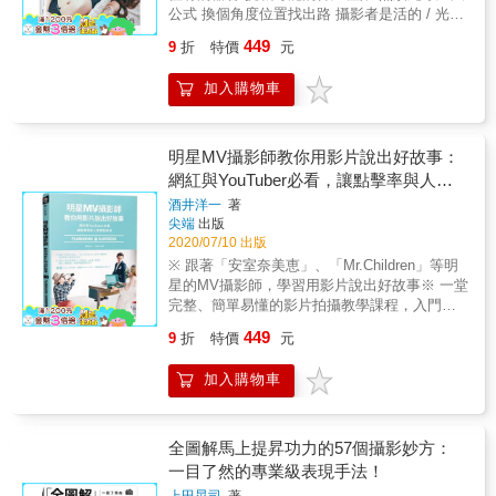
視角和法則。透過作者的文字敘述及解說，可
「瓊妮是化腐朽為神奇的大師，再難駕馭的食
公式 換個角度位置找出路 攝影者是活的 / 光線
以更加瞭解作者在每一次拿起相機啪擦按下快
物都能拍得令人垂涎。」 － 麗莎・布萊恩，
會隨時間空間變化 / 別把方法想死了 / 《WOW!
門之前，腦海中所浮現的光景。 & 本書重點 &
449
9
折
特價
元
Downshiftology社群創始人。 「《完美食物攝
原來專業攝影師這樣打光(暢銷紀念版)》為張馬
從行銷的角度來窺視觀看者的心理，進而拍出
影指南》能讓所有新銳美食攝影師功力大
克沉潛多年後的打光心法與技法，不論是內容
理想的商品照片。 擁有懂得欣賞美感的思維，
加入購物車
增。」 － 瑞秋・科里奈克，Two Loves Studio
或是打光的方式都與以往大不相同。本書根據
是拍出好照片的第一步。 強調主題+副題的搭
社群創始人。 「瓊妮的教學風格，不論你是新
攝影玩家最常發問的控光問題及燈法喜好，將
配，利用情境及價值觀來產生共鳴。 善用後製
手還是老練的攝影師都能輕易拍出食物美照，
棚拍、外拍用光技法歸類，讀者可依拍攝情境
軟體來修飾照片上的缺點，及塑造想呈現給觀
這本書推薦給所有美食出版社！」 － 荷莉・尼
所需快速索引至合適的學習章節，附有佈光圖
明星MV攝影師教你用影片說出好故事：
看者的感覺情境。 主題式教學，幫助融會貫
爾森，Spend with Pennies 社群創始人。 &
明確標示燈架位置，讓自學攝影更為容易。 除
網紅與YouTuber必看，讓點擊率與人氣
通，提升創造性思考。 & 12大類主題式教學 &
了攝影棚內的佈光訓練外，更結合人像外拍打
雜貨、飾品、美妝、服裝、鞋子、花卉 料理、
輕鬆破表
酒井洋一
著
光，透過不同的燈具配件，挑戰戶外拍攝的環
室內裝潢、咖啡廳、電腦相機、工作坊、旅行&
尖端
出版
境限制，詳細說明在打燈之前，應先搞懂手上
& 無論是個人興趣，或者是商業接案， 只要將
2020/07/10 出版
的器材，拍攝時才能發揮到最大值，又或者遇
書中作者所分享的思維和拍攝技巧應用在其
※ 跟著「安室奈美恵」、「Mr.Children」等明
到重重阻礙的解套步驟，永遠不要害怕打出失
中， 一定可以有效地拍出更好的照片。 這樣的
星的MV攝影師，學習用影片說出好故事※ 一堂
敗的光線，唯有不斷犯錯才能從中找出對的光
照片即使大量地出現在Instagram上，也不會令
完整、簡單易懂的影片拍攝教學課程，入門
法，仔細觀察、換個位置角度、繞著模特兒轉
人感到厭倦！ & 本書特色 & 適合初學者至擁有
（初心）者也不用擔心※ 剖析8段高水準影片
一圈，打光方法自在人心，一支燈不是只有一
449
9
折
特價
元
一定攝影經驗的老手。 從觀看者的角度深入探
（可用QR Code線上欣賞），徹底了解拍攝、
二三，變化全看你怎麼排列組合及運用。
討，說明如何吸引使用者的目光。 12大類別的
剪輯與配樂的要領※ 從靈感發想、器材選用、
加入購物車
主題說明，迅速擁有全能身手的拍攝技巧。 構
運鏡、打光、剪輯、配樂，學習好萊塢級的拍
思攝影後製一次揭曉，拍出日系寫真風格的商
片手法｜看了本書您將可以獲得｜1. 藝人御用
品照。 &
MV攝影師親授的拍片know-how2. 搭配線上範
例影片進行的影片拍攝重點剖析3. 破除許多影
全圖解馬上提昇功力的57個攝影妙方：
片拍攝方面的困惑與疑慮4. 學會怎麼策劃與執
一目了然的專業級表現手法！
行每一次的分鏡與取景5. 融會貫通並且活用在