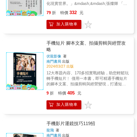
化現實世界。」&mdash;&mdash;張燦輝 「從
A：使用「隔層」技法 透過玻璃或其他材質拍
現象學的觀點來看，攝相的看基本上就是一種
照，增添一種自然的藝術層次，讓畫面多了一
332
79
折
特價
元
現象學看世界的活動。 每張相片所呈現的是經
層意義。 Q：如何找出「新的拍攝主題」？
過現象學還原，或攝相還原後的世界， 即是萬
A：使用「鏡射」技法 走過一棟玻璃帷幕大樓
加入購物車
千世界在攝相機轉化的現象&mdash;&mdash;
或任何反射影像的表面，你可以貼近它的外
相。」&mdash;&mdash;張燦輝 本書為香港哲
緣，看看街景的鏡射潛力。 ●進階技法 Q：如
學學者張燦輝的攝影哲學理論+作品集。所謂
何拍出「成功的模糊照片」？ A：使用「模
「攝相」，是因為張教授一直覺得「攝影」一
手機短片 腳本文案、拍攝剪輯與經營攻
糊」技法 模糊不見得是失誤，但主體必須醒
詞，未能表達英語「Photography」源於「光」
目，才能從模糊的影像及色彩紋路中跳出來。
略
（photo）和「書寫，描繪或繪畫」（graphe）
Q：如何拍出「超現實的視野」？ A：使用「倒
伏龍影像
著
的意涵，即是「運用光線來繪畫」之意。所謂
影」技法 倒影讓人迷惑，也可能帶來驚喜，能
南門書局
出版
「攝相」，是指相機捕捉光線再呈現一切事物
將完全不同的視野回饋給攝影者。 Q：如何創
2024/03/27 出版
的特質。「相」一詞源自佛學，代表世界的一
造自己的「攝影簽名」？ A：試試「陰影」技
12大專題內容、170多招實戰經驗，助您輕鬆玩
切表象。 張教授是一位現象學家，在大學教授
法 最傑出的攝影師總會拍攝自己的影子，幾乎
轉手機短片﹗ 僅用一本書，即可精通手機短片
哲學的基本理論是「現象學」。他說，現象學
就像是簽名。 &
的腳本文案、拍攝剪輯與經營變現，打通短片
教會他如何攝影，並認為攝相（攝影）是將立
創業3大關卡﹗ 全書透過「理論＋實例」的形
體空間和時間轉移到平面上，成為一個記錄，
405
9
折
特價
元
式，分別介紹了短片拍攝設備和運鏡技巧、腳
同時它是一種被動的呈現（並非如繪畫那樣可
本策劃、標題文案、封面製作、前期拍攝、構
以「無中生有」）。我們透過眼睛和相機在既
加入購物車
圖打光、後製剪輯、特效製作、帳號經營、內
定的框架下觀看事物，所以拍攝的「相」是改
容經營、引流吸粉、商業變現等內容，使初學
造或轉化的現實世界，也是被重構的現象。 張
者能輕鬆掌握。本書選用了大量案例，敍述清
燦輝本人熱愛攝影，曾舉辦多次攝影展及出版
晰，內容實用，並在書中穿插了製作技巧，幫
手機影片運鏡技巧119招
多本攝影集。本書結合現象學哲學理論，思考
助讀者在實際操作中加深理解和掌握短片的腳
攝影藝術，再加上張氏本人的作品，乃是獨樹
龍飛
著
本文案、拍攝剪輯與經營變現等知識，做到學
南門書局
出版
一幟的華人攝影哲學作品。 為文切磋 魯道夫・