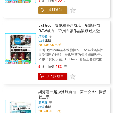
405
9
折
特價
元
照所帶來的樂趣與心靈感受。 ※ 針對RF、輕
請「拍立得」創作達人「Ming Chan」以專欄方
便、SLR、中片幅，精選與介紹數款適合您日
式為各位介紹風行全球數十載的寶麗來影像創
貨到通知
常使用的經典相機。 ※ 「默式拍法」的精髓與
作訣竅。 ｜「創業接案」方面 ｜ 以QA的方
關鍵思維，盡在本書當中，等著您來細細品味
式，為即將創業或已經以攝影為業的您，解答
與探索。 ※ 深刻體認，「京都」的絕美瞬間、
各種相關的疑惑與現實考量。 【探究人像創作
「台灣」的迷人角落。 【倘若生活是攝影，並
Lightroom影像精修速成班：徹底釋放
的進階表現】 攝影，就是呈現出拍攝者內心的
不是一張構圖謹慎的照片，也不是精心設計的
RAW威力，彈指間讓作品散發迷人魅
一種表現手法，也是你我如何觀看這世界的一
光影布局，而是存在於人情之間的相遇滋
力！
個傳遞媒介。 長年以來，日本的美好風景，動
澤村徹
著
味。】 當我們拿著相機，去看生活中不起眼的
尖端
出版
畫中的各種奇幻世界，總是撼動著你我的心。
小事，不要過分地討論器材，也不要詳細的技
2017/08/05 出版
然而，要如何完整地拍出心中所勾勒的理想畫
巧解說，只要誠實地把自己接觸的一切記錄下
面，竟然遠比我們所想像的更加具有挑戰性。
※ 從Lightroom基本軟體操作、RAW檔案特性
來，讓人看了迷戀，不僅是沿途風景的美麗片
打從拍攝前的企劃、討論、場地挑選、人選媒
與優勢開始解說，提供完整的相片編修教學。
刻，還有難忘的記憶點，這不就是真實的感動
合、器材準備，到拍攝當下的天候、光線、時
※ 以「實例示範」Lightroom面板上各種功能的
嗎？ 當你愛極了平凡的日子，對於攝影的熱情
間等觀察與安排，以及拍攝完畢之後的修色、
實際作用與調整參數建議，一看就懂！ ※ 提供
日增月益，每一刻的光景，都驅使著你拿相機
432
9
折
特價
元
鏡頭變形像差修正、氣氛強化等，全都會對於
數十種實際相片作品編修範例，讓讀者迅速找
從觀景窗看出去，每次的快門都出自於你的本
一幅人像作品是否能完美地呈現，有著舉足輕
到並學會希望套用的影像調校術。 ※ 沒有艱澀
心，所察覺的事物出自於你的關心，照片中充
加入購物車
重的影響。 本書，將一步步帶領讀者，探索日
難懂的專業術語，以淺顯易懂的「圖例」比較
滿生活感的人情味，難道不是喜歡拍照的初衷
常生活中有可能成為理想場景的地點，教大家
和示範各種操作步驟與編修要領！ 與複雜又困
嗎？ 【若你內心是一暗室，日常便是照進室內
如何有效善用手中的攝影器材，無論是手機、
難的Photoshop不同，Lightroom是一款專門為
的光，透過拍照的指尖得以挽留。】 當我們拿
相機、數位單眼、底片相機、拍立得，全都要
「相片編修」為主要目的所量身訂做與研發的
與海龜一起游泳玩自拍，第一次水中攝影
著相機走入了生活，學會如何去觀察身邊的人
能拍出令人眼睛為之一亮的動人作品！拍出唯
軟體。 藉由模組化的各個操作面板，讓使用者
就上手
和事，遇見形形色色的人，和他們發生真實的
美夢幻、宛如動畫名場景那般的人像美照！
可以「直覺地」將想要調亮、變暗、柔焦、銳
交集，除了留念在心中，也希望藉由著按下快
顏孝真
著
化、調色、加暗角的局部或全體畫面，迅速地
門，能夠記錄此時此刻的共鳴，照片便成為屬
聯經
出版
做出調校，讓作品飛快地「大改造」！ 本書不
於你獨一無二的「生活寫真」。 把你所感受的
2017/08/01 出版