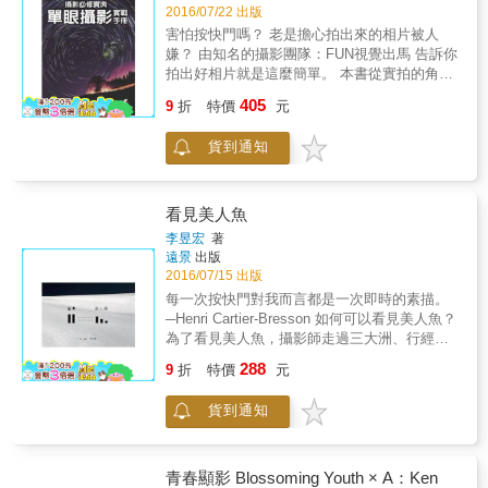
僅是RC使用的不同色調對應設定，還會學到要
2016/07/22 出版
完成每一幅影像作品，在Photoshop中採取的最
害怕按快門嗎？ 老是擔心拍出來的相片被人
後步驟。之後，你再以RC使用的相同RAW檔案
嫌？ 由知名的攝影團隊：FUN視覺出馬 告訴你
來重新打造屬於自己的新風貌。此外，你還可
拍出好相片就是這麼簡單。 本書從實拍的角度
以獲得四個特典影像，讓你好好的玩一玩，並
出發，結合多年的拍攝經驗，將拍攝過程中遇
405
做出自己的風格。而這一切最終只為讓你實實
9
折
特價
元
到的問題、注意事項以及拍攝技巧進行了詳細
在在瞭解HDR的精髓所在，並幫助你做出一直
講解，供讀者在拍攝時參考，是學習攝影實拍
渴望的影像。
貨到通知
技巧的必備書籍。 本書共分為9章，配合精美
的照片，從器材、相機設置、構圖、用光等多
個方面對人像、兒童、山景、水景、霧景、海
景、瀑布、雪景、雲彩、樹木、葉子、梯田、
看見美人魚
草原、日出日落、花卉、微距、寵物、野生動
李昱宏
著
物、鳥類、建築、夜景、靜物等常見的20餘個
遠景
出版
拍攝題材進行了全面和深入的剖析，總結出
2016/07/15 出版
258 個常見且實用的拍攝技巧。讀者通過本書
每一次按快門對我而言都是一次即時的素描。
的學習，可快速提升自身的攝影水準，並通過
─Henri Cartier-Bresson 如何可以看見美人魚？
不斷的練習，將這些技巧牢記於心，在今後的
為了看見美人魚，攝影師走過三大洲、行經無
拍攝過程中靈活運用，創作出高水準的攝影作
數個城市， 按下快門的那一刻，框內的空間再
288
品。 全書語言簡潔，圖示豐富、精美，即使是
9
折
特價
元
也不動，時間卻開始綿延， 流動著一則故事、
接觸攝影時間不長的讀者，也能夠通過閱讀本
一段回憶、一些情緒、一段關係&hellip;&hellip;
書在較短的時間內掌握攝影技能，拍攝出令人
貨到通知
那一個瞬間，就是我的決定性瞬間。 身為攝影
滿意的攝影作品。 本書特點 以20多種主題分門
師、旅行者、書寫者， 本書為李昱宏對於攝影
別類的教導，包涵許多專業攝影師秘招。市面
創作與論述發表的總結， 既是個人的創作展現
上招式最多，涵蓋範圍最廣的書。
（攝影者的凝視）， 同時也藉由作品展現其攝
青春顯影 Blossoming Youth × A：Ken