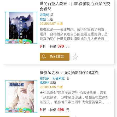
由知名攝影名家／暢銷作家「上田晃司」親自
門，不同廠牌的相機間多重曝光的異同⋯⋯相
世間百態入鏡來：用影像捕捉心與景的交
操刀所有的拍攝與內容撰稿，以「全圖解」的
信讀者閱讀本書，很快就能學會多重曝光技
會瞬間
形式，把各種曾經讓許多人打退堂鼓，不得其
法，創作出與眾不同的新作。
門而入的「光圈」、「快門」、「感光度」、
宋剛明
著
輕刻
出版
「構圖」、「對焦」、「景深」、「光影」、
2018/12/07 出版
「色溫」等各式抽象的概念，全都用最簡單易
懂的「圖例」、「實拍照」與「重點提示」，
相機就是——表達思想、藝術的筆除了明白，
讓每一位讀者都可以迅速吸收與學習名家的攝
選擇一台相機來表達自己的生活更重要的，是
影know-how，飛快提昇自己的攝影功力。 各界
能真的明白什麼是攝影攝影或許是人們透過影
名人 誠摯推薦 十面埋伏、阿默 Mookio、陳漢
像來表達難以抒發的情懷，又或者依附攝影，
378
9
折
特價
元
榮 Herman Chen、黑麵
記錄生活的一切體驗與領悟，如同寄生於攝影
般，和影像共存。本書深入認識攝影與影像的
貨到通知
發展，從數位相機的影響談起，回顧攝影的起
源，涵蓋攝影題材、攝影心理、攝影倫理及攝
影的最終目的。全書共分為二十四篇，每篇獨
立成章，又相互關聯，以日常故事為入手點，
攝影師之框：頂尖攝影師的19堂課
通俗易讀，而引出的觀點又讓人撫卷沈思。全
羅貝多．瓦倫索拉
著
書語言風趣、睿智，醍醐灌頂，充滿了哲人般
楓樹林
出版
的思維。非常適合攝影人作為枕邊書閱讀。
2018/11/05 出版
★亞馬遜4.7顆星至高好評 拍出好故事，需要
「刻意練習」 19堂攝影訓練，從創造框景到打
破現況， 教你從日常生活中找出意義場景， 俯
拾皆是動人意境。 「身為攝影師，我們的工作
495
9
折
特價
元
就是要看到多數人沒有看見的東西。」 一個會
說故事的攝影師， 是善用構圖技巧，從日常生