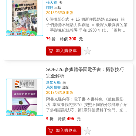
個」的感覺。
便讀者依照個人需求找到解答 不論是看到移動
張天雄
著
己做出合適的選擇，不斷地練習再練習，於攝
的車陣想拍出都市動作感；或是想隨手拍下街
聯經
出版
影風格上尋求擊破點等，這些都是你通往攝影
上華美的燈飾夜景，弄出點點光斑；抑或是IG
2018/03/30 出版
這條路上會遇見的日常練功風景。
最常見的打卡必備美食照，書中都有介紹相應
6 個攝影公式 ＋ 16 個新住民媽媽 &times; 孩
的拍攝技巧。 ●&& &拍攝技巧皆附有「實際拍
子們源源不絕活力與創意 ＝ 最深入最真實的第
攝照片」 利用Before、After強調出使用技巧
一手影像紀錄報導 早在 1930 年代，「圖片故
前、後的差異性。以及示範白平衡的不同色
事」就被用來做為紀錄的呈現工具，演變到今
300
79
折
特價
元
調、F值的大小，看看不同設定的照片拍出來有
天成為私人紀實攝影和拍攝紀錄片的基礎。 這
哪裡不一樣。
樣的公式可以訓練學童說故事的能力、圖像組
加入購物車
織能力，以及手做、邏輯推演的能力
&hellip;&hellip;。 以「家庭相簿」為概念，透
過十六位新住民二代雙手來紀錄家庭文化，將
是最好的私人紀實呈現。不但可從特殊觀點表
SOEZ2u 多媒體學園電子書：攝影技巧
現家庭生活、也可達到去標籤化的視覺傳播功
完全解析
能，可謂一舉數得。 本書特色 1.不追求器材，
新知互動
著
以手機拍照套用攝影公式，就能學會用圖像說
易習圖書
出版
故事，一般人輕鬆可學，連小學生也可以上
2018/03/19 出版
手。是極實用的攝影書。 2.透過偏鄉孩童的眼
附書光碟內容：電子書 本書特色 《數位攝影
睛，敘述新住民母親及偏鄉家庭的故事，有許
坊--掌握攝影的技巧》按照不同的分類詳細介紹
多感人＋童趣的地方，相信也能引起共鳴。 3.
了多種攝影技巧，第1章詳細講解了快門、光
可以訓練從學童到成年人視覺故事的詮釋與能
圈、景深、內置閃光燈、白平衡、測光、感光
力，進而到動態的紀錄片、電影拍攝與腳本分
495
9
折
特價
元
度、曝光補償、直方圖等重要理論知識，讓讀
鏡等能力的培養。
者能夠從基礎學起，迅速跨進攝影的大門。第2
加入購物車
章包括人像通用技巧、室內人像、兒童攝影、