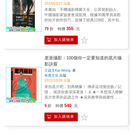
以致用、舉一反三。 本書不僅適合零基礎入門
2024/03/27 出版
貝耐特（比利時魯汶大學哲學系教授，著名現
手機短片的讀者，同時也可以作為相關院校的
象學家） 古亦飛（ 布拉格及維也納大學哲學博
本書由「手機攝影構圖大全」公眾號創始人、
短片、新媒體等專業的培訓教材。 本書特色 本
士） 石漢華（捷克布拉格查理大學哲學系教
中國攝影家協會會員龍飛，根據30萬學員喜歡
書不僅適合零基礎入門運鏡拍攝的讀者，以及
授） 本書特色 本書為現象學與攝影理論書，文
的短片創作技巧，提煉了經典119招，其中包括
熱愛拍攝短片的部落客、個人自媒體使用者、
字與圖像之比例各半，既是攝影作品，也充滿
100組運鏡實拍法、9個拍攝前的腳本創作技
355
專業拍攝風景和人像等內容的攝影愛好者、各
79
折
特價
元
哲思。 名人推薦 專序推薦 文潔華（浸會大學
巧、10種剪映後製剪輯方法、幫助您快速成為
行各業的短片經營者，同時也可以作為學校短
榮休教授） 龔卓軍（臺南藝術大學藝術創作理
腳本設計＋影片拍攝＋後製剪輯高手﹗ 本書最
片、影視拍攝專業的教材。 &
加入購物車
論研究所副教授） 深思推薦 阮慶岳（小說家、
核心的100組運鏡實拍法，具體包含﹕9種推鏡
建築師、評論家） 劉清平（攝影家） 戴遠雄
頭、11種拉鏡頭、10種移鏡頭、12種搖攝運
（國立中山大學哲學研究所專任助理教授） 廖
鏡、11種跟隨運鏡、10種跟搖運鏡、11種環繞
偉棠（詩人、攝影師） 「面臨著巨大的存在抉
運鏡、9種升降運鏡、9種特殊運鏡、8種組合運
老派攝影：100個你一定要知道的底片攝
擇，在本與存在、拋擲與流亡之間的攝相凝視
鏡，作者親身實拍總結經驗後，在書中將具體
影訣竅
與思維，即將決定流亡之前的現象學家／攝相
案例做成畫面演示的方法，一一進行解密。 本
王啟文Kai Wong
著
師張燦輝，在巨變籠罩下，他的攝相踟躕。」
書不僅適合零基礎入門運鏡拍攝的讀者，以及
有鹿文化
出版
&mdash;&mdash;龔卓軍（臺南藝術大學藝術
熱愛拍攝短片的部落客、個人自媒體使用者、
2022/10/28 出版
創作理論研究所副教授，專長法國當代哲學、
專業拍攝風景和人像等內容的攝影愛好者、各
來拍底片吧，別再猶豫！ 傳承這項慢技藝／記
現象學、美學） 「存在主義者說沒有不安便沒
行各業的短片經營者，同時也可以作為學校短
憶， 保證你會深深著迷！ & ★一本想深入瞭解
有獨特的心魂，也沒有詩；更沒有相片；勇敢
片、影視拍攝專業的教材。 本書特色 本書不僅
底片世界的必讀之作 ★深具教學與娛樂性，輕
和美麗的思想便無從產生。」
適合零基礎入門運鏡拍攝的讀者，以及熱愛拍
鬆學習如何拍出好底片照！ ★想知道有什麼底
&mdash;&mdash;文潔華（香港浸會大學榮休
攝短片的部落客、個人自媒體使用者、專業拍
540
9
折
特價
元
片相機以及底片選擇，看就對了！ & 在數位時
教授） 「在觀看的物體和觀看的外源觀眾附
攝風景和人像等內容的攝影愛好者、各行各業
代當道，所有人都在競逐更精細的畫質、更高
近，攝相師的存在變得像幽靈一樣稀薄透明。
的短片經營者，同時也可以作為學校短片、影
加入購物車
的畫素時，發明至今已超過百年的底片，看似
攝相師和觀眾並沒有捕捉到攝相師在這些自拍
視拍攝專業的教材。 &
已被人遺忘，實際上正經歷一段類文藝復興時
照中的目光，反而留下了一種轉瞬即逝的光
期的時代。從光線接觸到感光乳劑的剎那，獨
芒。」&mdash;&mdash;魯道夫・貝耐特（比