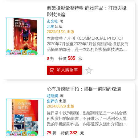
方向＋讓麻豆這樣擺姿勢，腿長立顯！ ★燦爛
鬧」、「安靜」、「抽象」、「靜止」、「主
燈節怎麼拍？ 是不是一不小心就燈亮臉黑黑？
商業攝影彙整特輯 靜物商品：打燈與攝
體」，作者歸納出五大主題，背後暗藏著捕捉
這樣對焦保證不失誤！ ★出大景了！想拍卻拍
影技法篇
影像的根本法則，更是攝影新手一定要練的拍
不出來？ 快！橫拿手機＋啟動全景模式，美照
攝計畫。 ▎16位街頭攝影大師＋20位世界當代
玄光社
著
GET！ ★明明是在不同地方拍的，怎麼每張照
攝影新銳，跟著作者進入大師的街拍魂 1、布
北星
出版
片都這麼像？ 注意！適度留白＋這樣構圖，就
列松的作品並非總是仰賴人，真正的主題是幾
2025/01/01 出版
能留下美好回（照）憶（片）！ 台灣也有的
何。 2、近身接觸過東京黑道的攝影師Bruce
本書彙整了月刊《COMMERCIAL PHOTO》
「天空階梯」「盪鞦韆」打卡點，這樣取景，
Gilden，總是用近距離突襲被攝者。 3、崛起於
2020年7月號至2023年2月號有關靜物攝影及商
不必拍1000張就可以有夢幻美照〜 日本超人氣
Flickr的莫斯科女攝影家Maria Plotnikova，因
品攝影的部分，是一本以打燈與攝影技法為主
TikTok網紅AAAtsushi所分享的照片及影片創作
為熱衷色彩而移居南美洲。 4、日本攝影家野
的教學書詳細解說特輯。追求極致化妝品寫真
技巧，不只好用，還不必花錢下載APP。這也
585
9
折
特價
元
口伸真正的街頭動力來自《當代街頭攝影》選
﹝2023年2月號﹞化妝品攝影有各式各樣的表現
使得他從2019年開粉專後，人氣直線狂飆，目
集，以及從這本書衍生而來的線上活動，之後
手法，比如呈現包裝的材質、化妝品的質感或
前已有330萬追隨者。至今他依舊持續不懈地上
加入購物車
更加入了最多網路粉絲的Steet Photographers
是能夠表達產品形象的構圖等等。本節將介紹8
傳各種拍照及攝影剪輯方法。 重點是：無論你
街頭攝影學會。 5、主要以手機拍照的Oliver
位攝影師親自拍攝的作品，並解說實際的攝影
習慣使用哪種社群網站，本書所提供的構圖方
Lang，特別成立了Mobile Photo Network分享
過程與方法。追求極致料理寫真！﹝2022年5月
式都適用。 &
手機照片。 6、做了四十年心理醫生的Jack
號﹞誘惑讀者五感的料理寫真究竟是怎麼捕捉
心有所感隨手拍：捕捉一瞬間的燦爛
Simon自學攝影，目前是Burn My Eye （網路
那最美味的瞬間呢？amana的Sizzle攝影專業團
趙蘊嫻
著
攝影新浪潮，最有野心的攝影學會）的會員之
隊hue旗下的攝影師們將會為我們解說料理寫真
集夢坊
出版
一。 藉著臉書、Instagram、flickr等媒介，街
獨有的技法及重點。最強商品攝影打燈﹝2020
2024/08/28 出版
頭攝影已經成為新世代的影像顯學，跟著作者
年7月號﹞雖然都叫作「商品攝影」，但拍攝主
從日常中找到燦爛，點綴回憶這是一本結合藝
進入大師的街拍魂，一起用20個經典街拍計
體可說是五花八門、各式各樣。本章挑選10種
術與實用的攝影書，不僅展示了一系列令人驚
畫，探索好攝影吧！ ▎百位攝影人都是從街拍
主要拍攝主體，請各領域共10位攝影專家為我
艷的手機攝影作品，內容還深入淺出介紹如何
開始，練出經驗與手感 梅耶若維茲說：在羅
們進行打燈解說。他們究竟會針對不同拍攝主
捕捉這些畫面的技巧和創意思考過程。讀者將
伯．法蘭克成名前，他就已經在街上認識他
332
體及攝影主題佈置出什麼樣的燈光環境呢？讓
79
折
特價
元
一同探索那些常被忽略的瞬間，用手機留住生
了。原來，在成為攝影大師之前，每位攝影人