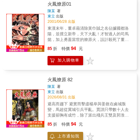
火鳳燎原01
陳某
著
東立
出版
2001/06/28 出版
東漢末年，董卓藉清除黃巾賊之名佔據國都洛
陽，並擅立新帝，天下大亂！才智過人的司馬
懿，加上勇蓋當世的燎原火，設計殺死了董卓
的軍師許臨，並計畫進一步顛覆董卓勢力；另
94
85
折
特價
元
一方面，與許臨情同兄弟的呂布，亦正準備為
兄報仇，大開殺戒……
加入購物車
火鳳燎原 82
陳某
著
東立
出版
2026/08/31 出版
避高而趨下 避實而擊虛楊阜與姜敘在鹵城叛
變，馬超從冀城引兵平亂。賈詡只帶數十人去
支援卻胸有成竹，除了派出殘兵王雙及郭淮，
到底還有何後著？趙昂、王異夫婦趁機策動冀
94
85
折
特價
元
城軍民背叛馬超，鄧艾、姜維負責劫牢。只是
當馬超身陷險境，八奇趙昇卻聯同外族置身事
上市通知我
外……陳某繼【不是人】之後，再度呈現一個