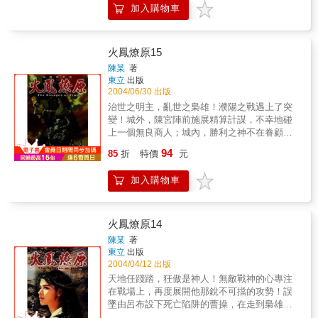
加入購物車
字……
火鳳燎原15
陳某
著
東立
出版
2004/06/30 出版
治世之明主，亂世之梟雄！濮陽之戰遇上了突
變！城外，陳宮陣前施展精算計謀，不幸地碰
上一個無良商人；城內，勝利之神不在眷顧呂
布，曹操的一眾部下做出頑強的反撲。何以能
94
85
折
特價
元
轉危為安？且看梟雄的磨練！
加入購物車
火鳳燎原14
陳某
著
東立
出版
2004/04/12 出版
天地任踐踏，狂傲是神人！無敵戰神的心專注
在戰場上，再度展開他那銳不可擋的攻勢！誤
墜由呂布設下死亡陷阱的曹操，在走到梟雄絕
路之際，一隻足令戰神憤怒的暗殺部隊出現