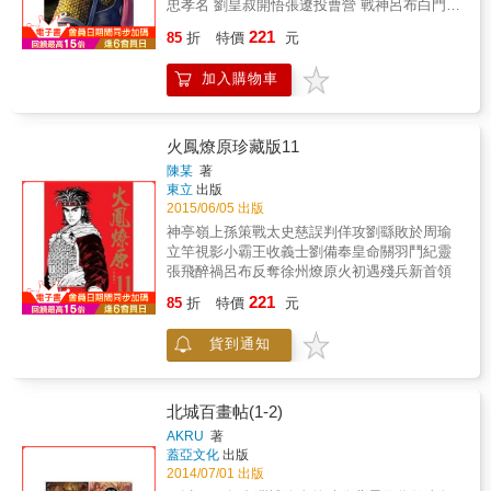
忠孝名 劉皇叔開悟張遼投曹營 戰神呂布白門樓
電動玩具〉中重現那個科技萌芽與慾望初現的
含恨終
時代樣貌。畫面兼具紀錄感與電影感，文字節
221
85
折
特價
元
制而真切，捕捉了「我們曾經擁有卻再也回不
去」的台灣八○年代——一個剛學會自由、也學
加入購物車
會孤獨的青春時代。
火鳳燎原珍藏版11
陳某
著
東立
出版
2015/06/05 出版
神亭嶺上孫策戰太史慈誤判佯攻劉繇敗於周瑜
立竿視影小霸王收義士劉備奉皇命關羽鬥紀靈
張飛醉禍呂布反奪徐州燎原火初遇殘兵新首領
221
85
折
特價
元
貨到通知
北城百畫帖(1-2)
AKRU
著
蓋亞文化
出版
2014/07/01 出版