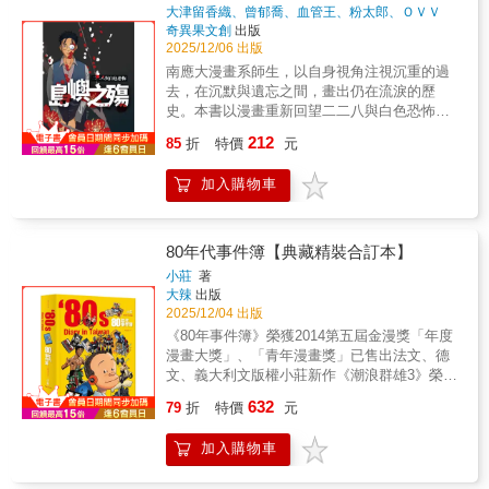
少年葉光石，在幽暗的坑道中相遇。 山神祭的
塑造、構圖思維、敘事節奏與創作選擇，並結
大津留香織、曾郁喬、血管王、粉太郎、ＯＶＶ
生。 「我們的精華時段，就像一日花那麼短
鼓聲、扶鸞的低語，提醒著他們——有些情
合《東周列國志》等史料，補充歷史背景與人
Ｖ、麻肉、千烏生
著
奇異果文創
出版
暫。」
感，只能存在於光抵達不了的地方。 戰事逼
物故事，引領讀者走進鄭問的創作現場，看見
2025/12/06 出版
近，命運分流。原本炙熱而封閉的礦坑，逐漸
一位漫畫宗師如何以最自由奔放的線條，孕育
南應大漫畫系師生，以自身視角注視沉重的過
成為吞噬生命的深處。 那是金瓜石最繁盛的年
出震撼漫畫史的經典。全書以鄭問漫畫創作
去，在沉默與遺忘之間，畫出仍在流淚的歷
代，卻也是他們尚未被允許選擇未來的時代。
《東周英雄傳》十二位歷史人物為主軸，包括
史。本書以漫畫重新回望二二八與白色恐怖，
在明滅閃爍的礦燈下，等待他們的，是走向未
齊桓公、衛懿公、秦穆公、孔子、孫子、申包
由台南應用科技大學漫畫系教師、學生與專業
212
來，還是再一步，便再也無法回頭？前經濟部
85
折
特價
元
胥、西施、處女、墨子、藺相如與廉頗、信陵
創作者共同完成。作品以多種視角描繪受難者
礦務局副局長陳逸偵、國家發展委員會檔案管
君，以及秦始皇。每一位英雄都象徵一種靈
與家庭的傷痛。結合訪談與史料，並以年輕世
理局專業監修，日本國際漫畫大賞金賞漫畫家
加入購物車
魂，也映照出鄭問對歷史人物的深刻理解與藝
代的想像力，呈現歷史的陰影與人在恐懼年代
簡嘉誠細緻描繪，在無法選擇的時代中，跨越
術詮釋。這不只是一本漫畫底稿集，也不只是
的堅韌。透過創作與記憶交會，理解過去、直
身分與時代的情誼。
一本創作解析書。它是一部關於漫畫藝術、創
面創傷，讓歷史不再「被沉默」。
作思維與歷史人物生命力的紀錄，更是一份獻
80年代事件簿【典藏精裝合訂本】
給所有漫畫讀者、創作者、美術工作者，以及
小莊
著
喜愛鄭問作品讀者的珍貴典藏。透過鄭問的圖
大辣
出版
與馬利的文字，讀者得以重新看見鄭問《東周
2025/12/04 出版
英雄傳》的誕生過程，也看見一位被譽為「天
《80年事件簿》榮獲2014第五屆金漫獎「年度
才、鬼才、異才」的漫畫家，如何以畫筆賦予
漫畫大獎」、「青年漫畫獎」已售出法文、德
歷史人物不朽的靈魂。
文、義大利文版權小莊新作《潮浪群雄3》榮獲
2025年第十六屆金漫獎「年度最佳漫畫」臺灣
632
79
折
特價
元
與世界的共感記憶那些棒球、錄音帶、電影、
霹靂舞、偉士牌與初戀的故事……我們都不曾
加入購物車
遺忘的80年代「恁爸也曾青春過！」看莊導的
漫畫時，同步的自己、同齡的記憶也一起活了