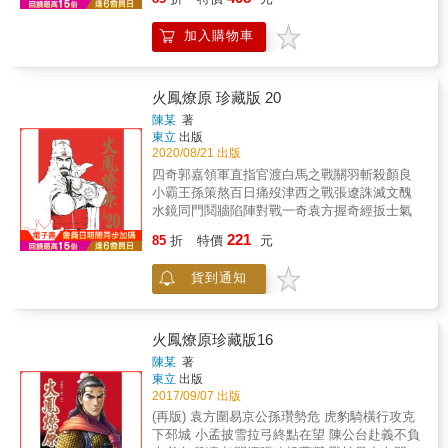
遊戲&hellip;&hellip; 他們大喊：「把那些該死
有些遺憾，但更多的是對成長的感動與釋然，
的知識，丟給狗吃吧！」 & 擅長刻劃常民生
僅以這二十四篇生命故事，向我們的青春致
加入購物車
活、經營情感細節，筆觸極富人文關懷與本土
敬。【內容介紹】十年經典，重磅回歸！《80
風情的漫畫家阮光民，以細膩的圖像敘事、情
年代事件簿》典藏精裝版收錄全兩冊完整內
節與時代感，繼賴和〈一桿秤仔〉之後，改編
容，導演小莊以電影般筆觸，重現那個霹靂
日本時代作家龍瑛宗的經典代表作〈植有木瓜
火鳳燎原 珍藏版 20
舞、錄影帶、棒球與夢想交錯的年代——一部
樹的小鎮〉。 & 有為青年陳有三來到一座小鎮
屬於台灣人的青春紀錄漫畫。《80年代事件
陳某
著
就任銀行會計助理，懷抱著理念和熱情，夢想
簿》是導演兼漫畫家小莊以個人記憶書寫台灣
東立
出版
著勤儉苦讀、出人頭地的他，卻萬萬想不到，
青春的自傳式漫畫。作品從1970年代末到1990
2020/08/21 出版
這個地方竟是一座會把各種希望吞噬的小鎮
年代初，透過〈棒球熱〉、〈超合金機器
四奇郭嘉領軍直指官渡白馬之戰關羽斬殺顏良
&hellip;&hellip;努力無法扭轉命運，打拚無法改
人〉、〈李小龍〉、〈升學壓力〉等篇章，描
小霸王孫策熬百日痛歿津西之戰張遼誅滅文醜
變現實，知識無用的苦悶，如何一步步將他摧
繪解嚴前後的社會氛圍與少年成長。那是彩色
水鏡同門鬩牆陷陣對戰一奇袁方握奇經扳士氣
折，乃至廢墜沉淪？ & ◎本作品獲文化部「漫
電視剛普及、補習文化興起、街頭霹靂舞與巷
221
畫創作及出版行銷獎勵要點」支持 & 本書特色
85
折
特價
元
弄棒球交錯的年代。小莊以導演般的鏡頭感與
& 1. 龍瑛宗的經典代表之作〈植有木瓜樹的小
懷舊筆觸，重現那個既天真又動盪的時光，細
鎮〉首度改編漫畫，豐厚原作的跨時代演繹。
貨到通知
膩呈現家庭、人情與時代的交錯記憶。《80年
2. 收錄漫畫家阮光民、台灣文學研究者廖振富
代事件簿》不只是個人成長記事，更是一部屬
對談，文學研究與漫畫創作跨域對話。 & 真情
於整個世代的台灣青春紀錄片式漫畫。還有，
推薦 & 劉抒苑（龍瑛宗文學藝術教育基金會執
小莊以導演般的鏡頭感，描繪1980年代台灣的
火鳳燎原珍藏版16
行長） 王惠珍（國立清華大學台灣文學研究所
城市風景——從光華商場、錄影帶出租店、電
陳某
著
教授） 關首奇（里昂第三大學副教授、台灣文
玩機台，到錄音帶、漫畫書與《星際大戰》的
東立
出版
學譯者） 謝東霖（漫畫家） 柳廣成（漫畫家）
銀幕震撼。這些場景不只是懷舊符號，更是構
2017/09/07 出版
曾耀慶（漫畫家） 陳怡靜（自由撰稿人、《大
成一代人成長記憶的生活細節。作品中穿插家
(再版) 袁方圍易京公孫瓚勢危 虎豹騎橫行攻克
人的漫畫社》主持人） 水瓶子（青田七六文化
庭與青春的細膩情感，像〈老爸的一件小事〉
下邳城 小孟披雪拉弓終點在望 陳公台赴義不負
長） 李桐豪（作家） 曹瑞原（導演） &
那樣溫柔克制，又在〈錄影帶〉與〈大型機台