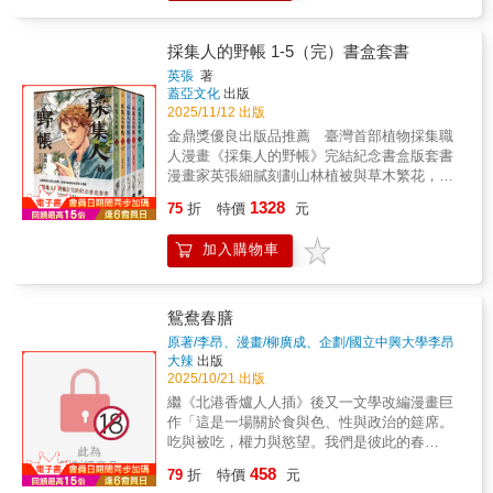
定月曆立牌 約19.8*15.5cm 壓克力月曆卡 約
10.5*14.2cm 紙
採集人的野帳 1-5（完）書盒套書
英張
著
蓋亞文化
出版
2025/11/12 出版
金鼎獎優良出版品推薦 臺灣首部植物採集職
人漫畫《採集人的野帳》完結紀念書盒版套書
漫畫家英張細膩刻劃山林植被與草木繁花，沿
著筆墨軌跡，踏上百年臺灣植物旅路—— 「藥
1328
75
折
特價
元
草繁花經採集鑑定，終成標本；採集當下的紀
錄，即為野帳。」 1924年，臺灣最古老也典藏
加入購物車
最豐富的植物標本館——腊葉館落成。《採集
人的野帳》汲取台北植物園腊葉館研究史料，
描繪大正13年植物採集人神秘日常，重回臺灣
原生植物研究的黃金年代！
鴛鴦春膳
原著/李昂、漫畫/柳廣成、企劃/國立中興大學李昂
文藏館
著
大辣
出版
2025/10/21 出版
繼《北港香爐人人插》後又一文學改編漫畫巨
作「這是一場關於食與色、性與政治的筵席。
吃與被吃，權力與慾望。我們是彼此的春
膳。」――李桐豪（作家、記者）跨界合作 李
458
79
折
特價
元
昂（作家）╳柳廣成（香港漫畫家）治犯的最