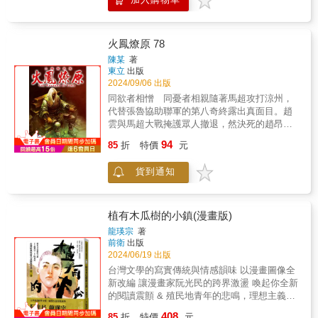
行的微光。東臺灣，花蓮太魯閣峽谷，岩層紋
漫畫書，到家庭與夢想的日常片段。畫面如電
理繁複、崖壁垂直峭立令人望而生畏，特有植
影鏡頭般細膩，情感真摯動人，不僅重現那個
被卻相應而生，展現堅毅不屈的生命力。無法
學會自由與想像的年代，也映照出每個人心中
帶著內疚共事，腊葉館夥伴竟要各奔東西？最
那段未完的青春記憶。出版十年後，這部備受
火鳳燎原 78
後一次共同採集，涼山一行人踏上海拔超過三
好評的漫畫系列以典藏精裝合集版本回歸，完
陳某
著
千公尺的高山，小而鮮豔的沙參、佛甲草，與
整收藏兩冊經典內容，收錄珍貴彩頁與作者後
東立
出版
迎風盤曲的新高圓柏，植物們奮力在嚴酷的環
記，是獻給所有經歷過或嚮往那個年代讀者的
2024/09/06 出版
境應變求生……被火焰吞噬的新種標本、噩夢
一份溫柔時光禮物。像一部八釐米播放的青春
同欲者相憎 同憂者相親隨著馬超攻打涼州，
中綻放神祕白花，直面未知才能解開心魔，採
紀錄片——有光、有聲音、有氣味。《80年代
代替張魯協助聯軍的第八奇終露出真面目。趙
集人以草木繁花之名，向世界宣告這座島嶼獨
事件簿》典藏精裝版，重啟台灣最動人的成長
雲與馬超大戰掩護眾人撤退，然決死的趙昂、
一無二的模樣——
年代。我想，每一個青春，都有一段連老媽都
王異夫婦竟獲貴人相助，令情況出現變數。而
94
不知道的祕辛，那些生命中的動盪與變化，僅
85
折
特價
元
一直被軟禁的荀彧，終使出最後的救漢招數，
限年輕的、可以任意揮霍的青春。對我來說，
一條關乎天下命運的奇謀，正式展開！陳某繼
80年代的台灣正是那樣的豐富而且充滿活力，
貨到通知
【不是人】之後，再度呈現一個縱橫幻想與史
希望藉由這樣的書寫，可以讓人牢牢的記住這
實的三國時代……
個迷人的年代。 關於那些人那些事的「回
憶」，成了時間送給我們最珍貴的禮物，讓我
植有木瓜樹的小鎮(漫畫版)
們審視一路走來不夠完美的自己，繼續朝著不
龍瑛宗
著
太確定的未來匍匐前進。這些停放在肩上的滋
前衛
出版
味，我十分珍惜。我明白當時間到了，它終將
2024/06/19 出版
成為另一段寶貴的「回憶」。——小莊 屬於我
台灣文學的寫實傳統與情感韻味 以漫畫圖像全
們這個世代的故事，通向記憶的列車即將開
新改編 讓漫畫家阮光民的跨界激盪 喚起你全新
啟。小莊以他獨有的筆觸與視角，捕捉過往種
的閱讀震顫 & 殖民地青年的悲鳴，理想主義者
種溫熱的回憶，整理出屬於一個世代的記憶，
的哀歌 知識分子的淪落腐敗，難以逆轉的階級
完成這段向青春致敬的旅程。也許有些羞澀，
408
85
折
特價
元