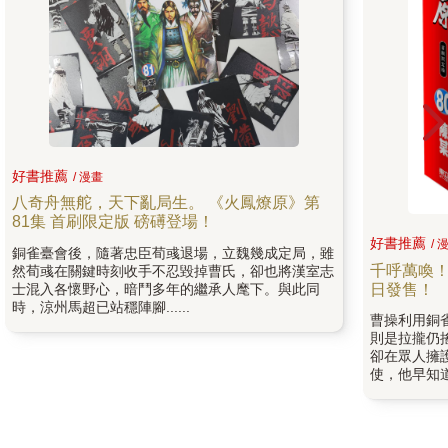
好書推薦
/ 漫畫
八奇舟無舵，天下亂局生。 《火鳳燎原》第
81集 首刷限定版 磅礡登場！
好書推薦
/ 
銅雀臺會後，隨著忠臣荀彧退場，立魏幾成定局，雖
千呼萬喚！
然荀彧在關鍵時刻收手不忍毀掉曹氏，卻也將漢室志
士混入各懷野心，暗鬥多年的繼承人麾下。與此同
日發售！
時，涼州馬超已站穩陣腳......
曹操利用銅
則是拉攏仍
卻在眾人擁
使，他早知