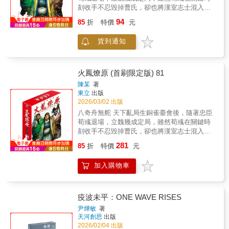
刻收手不忍毀掉曹氏，卻也將漢室志士混入各
得比自己還要差＼劉備：看起來人很好，實際
懷野心，暗鬥多年的繼承人麾下。與此同時，
上也人很好，但手下都是猛將，建議不要得罪
94
85
折
特價
元
涼州馬超已站穩陣腳，濡須口孫權已修築防線
他／▶劉備麾下第一殺神．張飛：雖讀書不
決戰曹操，益州劉備乘時準備吞併同宗。各地
多，勝在忠心赤誠且膽大▶▶這輩子只單推大
貨到通知
同時掀起戰幔，藉天時與地利，誓在此刻奪取
哥．關羽：通常是三人組的煞車，必要時也是
最大利益。後荀彧年代開幕，三國已見雛形。
推劉備一把的關鍵力量▍看點2．絕世英雄與他
陳某繼【不是人】之後，再度呈現一個縱橫幻
們的軍師，命運星盤的首次交會——＼江東虎
想與史實的三國時代…
霸王．孫策╳雖美但毒釣系蛇鷲．周公瑾／
火鳳燎原 (首刷限定版) 81
「孫公子，如果你甘心止看平平無奇的景色，
陳某
著
那就回屋脊上安坐吧，還是說，你跟不上我
東立
出版
呢？」「開什麼玩笑？」「孫公子，你知道將
2026/03/02 出版
星嗎？傳說中每個傑出的武將都有屬於自己的
八奇舟無舵 天下亂局生銅雀臺會後，隨著忠臣
星星，我一直沒搞懂該如何去分辨它們。不
荀彧退場，立魏幾成定局，雖然荀彧在關鍵時
過，如果是你的那顆，我就會認出來。」——
刻收手不忍毀掉曹氏，卻也將漢室志士混入各
〈少年將星〉＼中原孤狼刺客．曹操╳精打細
懷野心，暗鬥多年的繼承人麾下。與此同時，
281
算笑面狐．郭祭酒／「先生，想在這兒入職可
85
折
特價
元
涼州馬超已站穩陣腳，濡須口孫權已修築防線
得三思呀。」「也不知道他是誰，總覺得我們
決戰曹操，益州劉備乘時準備吞併同宗。各地
會合得來，要是能再見到就好了。」——〈舊
加入購物車
同時掀起戰幔，藉天時與地利，誓在此刻奪取
友新局〉本書以新奇角度重塑這群千古英雄的
最大利益。後荀彧年代開幕，三國已見雛形。
血肉與臉孔，並進一步描摹出各個角色複雜的
陳某繼【不是人】之後，再度呈現一個縱橫幻
多面性：他們可以同時心懷天下卻也殘酷無
想與史實的三國時代…首刷限定角色卡 約
疫波未平：ONE WAVE RISES
情、與戰友肝膽相照也對敵人鐵面無私。讓無
7.4*10.5cm 紙
尹燁敏
著
論是年輕或是已經長大成熟的讀者，都能從不
天河創思
出版
曾想到的角度看見這些熟悉英雄們不為人知的
2026/02/04 出版
一面！▍讀者評論——「怎樣欣賞都不會膩，