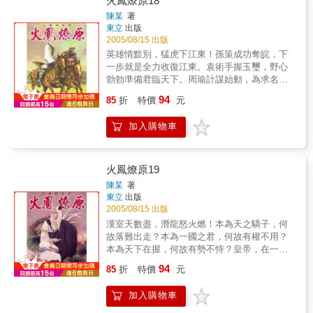
火鳳燎原18
陳某
著
東立
出版
2005/08/15 出版
英雄情黯別，猛虎下江東！孫策成功奪皖，下
一步就是全力收復江東。袁術手握玉璽，野心
勃勃準備君臨天下。周瑜計謀始動，為求名利
不惜出賣義兄。燎原火身陷險境，小孟在生死
94
85
折
特價
元
之間做出了抉擇。這一切，全發生在那漫長的
一天………
加入購物車
火鳳燎原19
陳某
著
東立
出版
2005/08/15 出版
漢室天數盡，潛龍怒火燃！本為天之驕子，何
故落難出走？本為一國之君，何故有權不用？
本為天下在握，何故有勢不恃？皇帝，在一場
忠臣、奸臣難辨的追逐戰中，經歷幾番衝擊，
94
85
折
特價
元
終於明白何謂『治國之道』！
加入購物車