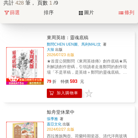
共計
428
筆， 頁數
1
/9
篩選
排序
圖片
條列
東周英雄：靈魂底稿
鄭問CHEN UEN圖、馬利MALI文
著
大辣
出版
2026/07/23 出版
★首度公開鄭問《東周英雄傳》創作底稿★馬
利解讀創作密碼，引領讀者走進鄭問的創作現
場「不是草稿，是英雄＋鄭問的靈魂底稿。」
齊桓公的寬容、衛懿公的痴迷、孔子的自知、
593
79
折
特價
元
申包胥的忠義、西施的犧牲、藺相如與廉頗的
氣魄、信陵君的胸懷、秦始皇的冷血……一位
加入購物車
位東周英雄，各有其靈魂。鄭問以畫筆賦予他
們生命，馬利解讀創作密碼，帶領讀者走進
《東周英雄傳》未曾公布過的靈魂底稿。鄭問
筆下的另一個世界底稿中蘊藏的力量，首次公
鯨舟堂休業中
開！【群雄推薦】麥人杰―漫畫家 曾正忠―漫
張季雅
著
畫家常 勝―漫畫家阮光民―漫畫家韋蘺若明―
蓋亞文化
出版
漫畫家難攻博士―中華科幻學會 會長、作家、
2024/02/27 出版
專業書評翁稷安―國立暨南國際大學歷史系副
西拉雅族陶壺、荷蘭時期瓷器、清代洋商玻璃