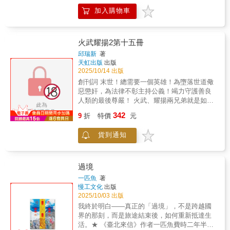
後一餐╳閨閣3P性愛今秋最火辣最艷異的
加入購物車
Fusion Dining及時把握！「生命之中，或許沒
有什麼比飲食更華麗的⋯⋯ 吃喝，從早到晚、
從生到死，一場最華麗的冒險。」――李昂食
色推薦――黃美娥（台灣大學台灣文學研究所
火武耀揚2第十五冊
教授）汪浩（牛津大學國際關係學博士、作
邱瑞新
著
家）朱宥勳（作家）麥人杰（漫畫家）阮光民
天虹出版
出版
（漫畫家）李桐豪（作家、記者）倪瑞宏（仙
2025/10/14 出版
女藝術家）★限制級漫畫文學╳漫畫跨界創
創刊詞 末世！總需要一個英雄！為墮落世道儆
作，揭開台灣社會最禁忌的慾望！食與色，性
惡懲奸，為法律不彰主持公義！竭力守護善良
與權力，我們是彼此的春膳。由作家李昂創作
人類的最後尊嚴！ 火武、耀揚兩兄弟就是如夢
小說《鴛鴦春膳》（已授權法文版）為本，跨
幻般閃現的真心英雄！ 瑞新2023年 《火武耀揚
342
界合作香港漫畫作者柳廣成，以漫畫形式重新
9
折
特價
元
2 》一部把江湖漫畫舞台搬到台灣的大膽創新
詮釋，將故事中飽滿的情色象徵、食物意象與
故事！以真實黑道實況，創造出一個宏偉而震
對於性別、權力的深刻探討，以視覺藝術語言
貨到通知
撼人心的江湖世界！有道地的台灣角頭！有蠱
完美呈現。李昂受訪時曾說：吃是本能行為。
惑的香港黑幫！更有殺氣騰騰的冷血殺手集
我愛肉類、食材、烹飪。我希望以這個主題、
團！再以人性善惡，感人情節，創作出一個充
這份樂事，撰寫一部完整且連貫的小說。美饌
滿暴力美學的血淋淋故事！緊張刺激而撼動人
過境
時常與性和愛連結，但我也想融入政治、文化
心。就是這部漫畫作品的特色，看過的讀者朋
一匹魚
著
面向，並圍繞著一名女性角色，從生到死，勾
友必定有超乎想像的收穫！然後愛不釋手！
慢工文化
出版
勒出一幅大時代畫像。法媒對此小說評論：這
2025/10/03 出版
本書也可被視為一連串的風景與肖像畫。或是
我終於明白——真正的「過境」，不是跨越國
一道菜、一個食材如何訴說台灣歷史的某一層
界的那刻，而是旅途結束後，如何重新抵達生
面，叩問其多元的認同，探詢混合的文化，並
活。★ 《臺北來信》作者一匹魚費時二年半繪
揭露所有的象徵與政治面向。作家蔡素芬說：