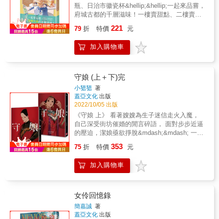
教授、漫畫研究者「草圖」是創作者在構思畫
瓶、日治市徽瓷杯&hellip;&hellip;一起來品嘗，
面前最直接、最不受拘束的速寫延伸。眼睛透
府城古都的千層滋味！一樓賣甜點、二樓賣老
過無拘無束的手筆，在稿紙上自由的揮灑，呈
物，隱藏在臺南巷弄間的鯨舟堂，今日起
221
現出每一格鏡頭的前導布局。並專注於故事的
79
折
特價
元
&mdash;&mdash;無限期休業中。蜿蜒小巷裡
「概念」與「結構」，而不是「技巧」和「細
陽光灑落，鄰居互相招呼，大樹依傍小廟，貓
節」。無拘無束的，以最快的速度記錄腦中閃
加入購物車
在花叢下打盹&hellip;&hellip;愛上這裡的悠閒與
過的炫光，是原汁原味的第一盞火花。「大
親切，臺北人周凱文，在好友李鯤宇的邀請
辣」很有創意的將鄭問學長的《東周英雄傳》
下，移居到了臺南。他們結合各自所長，開了
作品之手稿與正圖並列對照，提供讀者從其他
一樓賣甜點、二樓賣老物的「鯨舟堂」，但店
守娘 (上＋下)完
視角來一窺鄭問另一個教科書級的視覺饗宴和
才剛開幕，臺南人李鯤宇便因老物收藏的工作
小峱峱
著
原創的靈魂――曾正忠（漫畫家）扎實的創作
而長期出國，個性纖細且善感的甜點師周凱文
蓋亞文化
出版
軌跡，彷彿能聽到筆尖摩挲的聲音。搭配精彩
獨撐了大樑一年多，卻因一則網路負評，自此
2022/10/05 出版
的故事導讀，一翻開就能瞬間融入畫面，直視
──無限期休業。終於歸國的李鯤宇對此事似乎
《守娘 上》 看著嫂嫂為生子迷信走火入魔，
鄭問大師最純粹的筆尖靈魂。―韋蘺若明（漫
不怎麼在意，只是拉著周凱文穿梭臺南大街小
自己深受街坊催婚的閒言碎語， 面對步步近逼
畫家）俗話常講「內行看門道」，但我想只要
巷，到處吃喝玩樂⋯⋯臺南市文化資產管理處
的壓迫，潔娘亟欲掙脫&mdash;&mdash; 一具
是人，無論內行外行達人麻瓜，一定對隱藏在
專業監修，日本國際漫畫大賞、金漫獎漫畫家
河邊的女屍，一場前所未見的儀式， 那名淡漠
那些封神之作背後的鍊金秘術，都有難以抑止
353
張季雅，結合甜點與老物、生活與歷史，清新
75
折
特價
元
高雅的神祕女子，讓踩著自在大腳的潔娘看到
的好奇渴望。多少年來，人們讚嘆鄭問老師天
筆觸繪出帶著甘甜香氣的臺南時空之旅。
了希望。 然而夢魘輾轉，不斷浮現的小小手
上謫仙的妙筆神繪；如今，這本《東周英雄－
加入購物車
印、一樁樁女性失蹤、拐賣或冤死的案件
靈魂底稿》將替你掀開神秘簾帷、一窺鑄劍堂
&hellip;&hellip; 究竟等待她的是成長蛻變後的
奧……――難攻博士（【中華科幻學會】會
自由人生， 還是驚心動魄的殘酷現實？ 《守娘
長）上世紀鄭問以漫畫讓兩千多年前中國古人
下》 一拜天地&mdash;&mdash;二拜高堂
躍然於紙上，閃閃發光，直到新世紀。經由
女伶回憶錄
&mdash;&mdash; 陰錯陽差之下，少女潔娘終
《東周英雄—靈魂底稿》才讓讀者們驚覺，鄭
簡嘉誠
著
究踏上了結婚這條路。 潔娘暗中調查街坊種種
問始終關注的並不是遙遠的過去，而是恆久的
蓋亞文化
出版