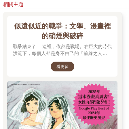
相關主題
似遠似近的戰爭：文學、漫畫裡
的硝煙與破碎
戰爭結束了──這裡，依然是戰場。在巨大的時代
洪流下，每個人都是身不由己的「前線之人」。
作家與漫畫家們用筆尖在廢墟中挖掘，刻畫出被
看更多
軍事數據抹去的姓名，記錄在極限環境中依然試
圖愛人、守護職責的微小瞬間。這裡沒有英雄凱
旋，只有靈魂在瓦礫堆裡的呼吸。邀請你走進這
片由文字構築的煙硝，在碎裂的世界面前，守護
人性的最後一線防禦。