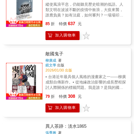
縱使風浪平息，仍能聽見歷史暗潮的低語。人
魚周老師就是三國毛茸茸的神！」「好想每月
類文明在波波不斷的疫情中衝浪，大疫來襲，
都有一本新單行本更新，我要追更支持到生命
誰應負責？如有法庭，如何審判？一場場叩
最後一刻！」「超級傳神的三國人物擬獸！分
問，帶來一幕幕驚奇。關於世紀瘟疫最切痛、
鏡設計得很好看，作者加了一些新的視角講故
637
85
折
特價
元
最無情、最驚悚的漫畫傑作，古今人物紛紛上
事，給歷史角色加了不一樣的人物魅力點，推
場辯論，挖掘角度頁頁發人深省，天河創思邀
薦！」「畫技了得，特別是神情神態太微妙
加入購物車
您同來體驗獨一無二圖文閱讀旅程。PanSci泛
了！完美體現了代表動物與人物特質的連結，
科學、陳國偉（中興大學文學院副院長）、劉
一派風流！」*本書典故取材自《三國演義》
定綱（奇異果文創創意總監）深刻推薦
敵國鬼子
柳廣成
著
鏡文學
出版
2026/01/30 出版
• 台港近年最具個人風格的漫畫家之一——柳廣
成類自傳新作。• 從地緣政治影響的成長歷程探
討人際關係的標籤問題。我是誰？是我的國
籍、姓名的發音、還是嘴裡說的語言？是我的
308
79
折
特價
元
書包款式、背包內的遊戲機、還是父母的出生
地？柳廣成 類自傳式原創漫畫「龍」是甫出
加入購物車
生便隨家人移居日本的華裔少年，因父親職涯
驟變，在一句華語都不會說的情況下遷至中國
東北──雖然來到90年代，當地人對日本侵華時
期的記憶卻仍然濃厚，一無所知的龍只能從無
異人茶跡：淡水1865
法理解的辱罵中摸索出恨意的來源。而同樣
張季雅
著