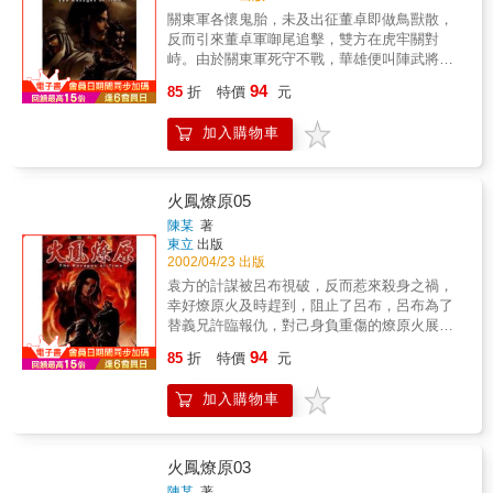
關東軍各懷鬼胎，未及出征董卓即做鳥獸散，
反而引來董卓軍啣尾追擊，雙方在虎牢關對
峙。由於關東軍死守不戰，華雄便叫陣武將出
陣單挑，關東軍各路諸侯出征的勇將，先後死
94
85
折
特價
元
在華雄的刀下，最後由公孫瓚陣下、地位卑微
的馬弓手出戰華雄，彈指間華雄已負傷落
加入購物車
馬……
火鳳燎原05
陳某
著
東立
出版
2002/04/23 出版
袁方的計謀被呂布視破，反而惹來殺身之禍，
幸好燎原火及時趕到，阻止了呂布，呂布為了
替義兄許臨報仇，對己身負重傷的燎原火展開
了猛烈的攻擊，而就燎原火即將不敵之際，小
94
85
折
特價
元
孟施在呂布身上的毒發作了，呂布果斷地決定
停止戰鬥，轉身離去，撿回一命燎原火，竟奮
加入購物車
不顧身地再度朝呂布撲去……
火鳳燎原03
陳某
著