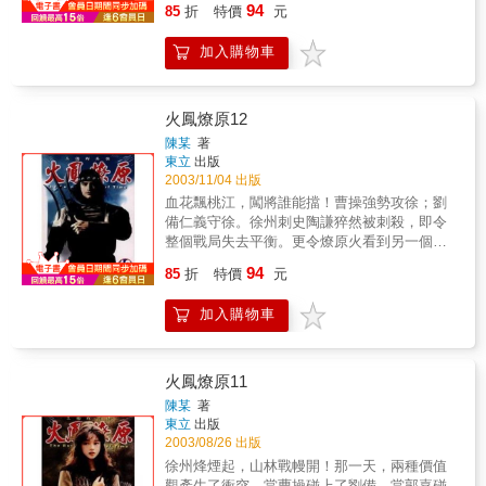
94
85
折
特價
元
了！他們的目標會是呂布？曹操？還是另有目
的……？
加入購物車
火鳳燎原12
陳某
著
東立
出版
2003/11/04 出版
血花飄桃江，闖將誰能擋！曹操強勢攻徐；劉
備仁義守徐。徐州刺史陶謙猝然被刺殺，即令
整個戰局失去平衡。更令燎原火看到另一個自
己。正當曹劉雙方爭持不下之際，一支由戰神
94
85
折
特價
元
呂布率領的大軍反佔了曹操根據地，更欲乘漁
人之利揮軍徐州…。
加入購物車
火鳳燎原11
陳某
著
東立
出版
2003/08/26 出版
徐州烽煙起，山林戰幔開！那一天，兩種價值
觀產生了衝突…當曹操碰上了劉備…當郭嘉碰