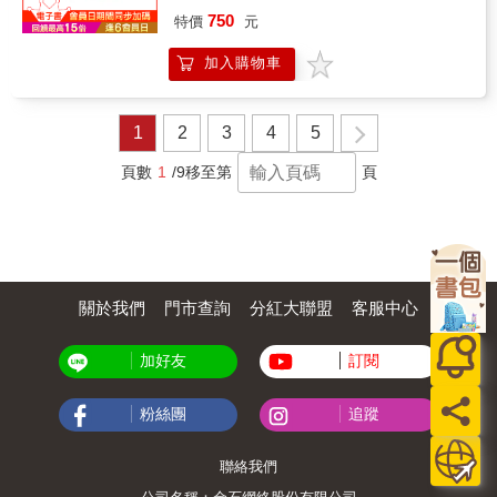
製之全彩力作★ 個人視角下的時代暗流 ★ 旅
「李昂將飲食書寫發揮出政治、文化、社會相
750
特價
元
人書寫中隱藏的西藏議題、邊境政治2009年離
互關係的想像力，開闢書寫新境，也讓讀者飽
職後，我與妻子乘著青藏鐵路再訪西藏，在曠
食了飲食文學奇觀。」★《鴛鴦春膳》探索服
加入購物車
野、險路與步行中，時間被迫放慢，所有困惑
從與權力的關係漫畫擷取原著〈牛肉麵〉與
無處可藏。舊地變成陌生的監視區域，熟悉的
〈春膳〉兩章改編為主軸，並以「吃」作為貫
喇嘛不再認得我們；偶遇被通緝的攝影師，意
穿全書的象徵——吃的不只是食物，更是歷
外見證天葬；被藏人公務員強佔巴士，卻得到
史、權力與身體。從白色恐怖的牢房，到權力
1
2
3
4
5
珠穆朗瑪峰上顯現的瑰麗彩虹；小心包裝禁書
宴席的餐桌，一碗牛肉麵、一桌春膳，成為台
的書店店員、在邊境燒掉所有證件的旅店奶
灣歷史與人性慾望的鏡像。〈牛肉麵〉以白色
頁數
1
/9
移至第
頁
奶。從拉薩到尼泊爾的泥濘山道，見證無數次
恐怖時期的監獄為舞台，一碗牛肉麵成為生與
突如其來的轉折，即使沒有帶著問題出發，這
死、信念與背叛的象徵；〈春膳〉則轉向出獄
一趟不斷過境的旅程終究成為了重新抵達日常
後的宴席世界，從補身的春膳到權力的交媾，
的序章。
揭示人性慾望如何吞噬理想。這不只是情色與
政治的挑戰之作，更是一場文學與漫畫跨界對
話，讓觀看變成閱讀，讓閱讀化為凝視。【內
關於我們
門市查詢
分紅大聯盟
客服中心
容簡介】牛肉麵、春膳到3P場景——原作者與
漫畫家怎麼玩出新火花？ 一碗牛肉麵既從側面
寫出白色恐怖時代的殘酷現實，也折射出對政
加好友
訂閱
治隔絕中的對岸的種種想象與現實的差距。就
如同牢裡想要叫一碗「台灣牛肉麵」給政治犯
死囚，牛肉麵未送達，清晨囚友被送出槍斃。
粉絲團
追蹤
原本寄望用食物來達到安慰，同樣成了無以挽
回的遺憾……在這部挑戰尺度與意識邊界的圖
聯絡我們
像小說中，漫畫同時也描繪一位因政治迫害失
去自由與身體主權的男子，出獄後面對的不只