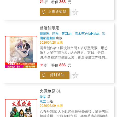
363
79
折
特價
元
將得到：花言巧語的大灰狼曹操、花枝招展的
猛禽周瑜、臭美白熊袁紹、愛生悶氣的大老虎
上市通知我
孫堅、想要建功立業卻誤入老鼠會的桃園結義
三人組、可憐兮兮的可卡犬劉協……東漢末
年，孤狼刺客曹操刺殺董卓失敗後喬裝出逃，
他一路招兵買馬、號召天下群雄對付董卓，卻
國漫館限定
也為了大義犧牲無辜毫不手軟，在成為正義英
鸚鵡洲、阿歾、茜Cian、清水/三色坊Haku、黑
雄的路上越離越遠。桃園三結義一心想建功立
狗、Gami、Doz Lin、嗶哩Bili
著
國家漫畫館
出版
業卻始終不受重用，反倒誤打誤撞加入老鼠
2026/04/28 出版
會？到哪都被看不起的他們，是否能找到正式
漫畫創作者Ｘ國漫館空間Ｘ多類型元素，用想
打響名號的機會？檯面之下，命運星盤亦緩緩
像力大鬧空間記憶，結合歷史、穿越、奇幻、
重合，抵達它們應該走到的位置：曹操原想為
BL等多種類型漫畫元素，創造漫畫世界裡的國
陳宮保留的軍師之位如今空懸，直到在袁紹帳
漫館。 套書上下冊以「國家漫畫博物館東側園
836
內，他遇見不給袁紹面子直接揮袖而去的笑面
95
折
特價
元
區」七個具代表性的地景為創作基礎，邀請八
狐郭嘉；釣系美蛇鷲周瑜一句「少年將星」，
位不同風格的創作者發展短篇原創漫畫。國漫
把虎霸王孫策哄得服服貼貼，讓孫策終於甘願
貨到通知
館不再只是歷史空間與承載漫畫記憶的博物
留守江東，讓身為十八路諸侯的孫堅安心領軍
館，而是漫畫家幻想奔馳的場域。當現實與想
前往討伐董卓……三國群雄大亂鬥第1個副本．
像不斷交織，歷史建築記憶與臺灣漫畫發展，
十八路諸侯大戰董卓，就此展開——▍看點1．
彷彿也進行了一場深度對話的旅程。
火鳳燎原 81
用最鮮明的筆觸，勾勒三國人物錯縱複雜的關
陳某
著
係性——＼曹操：原來也想當一個正義使者，
東立
出版
卻在成為英雄的路上越離越遠／▶▶被帶歪的
2026/03/09 出版
資優生．陳宮：既可因理想棄官隨曹操私逃，
八奇舟無舵 天下亂局生銅雀臺會後，隨著忠臣
也可因理想破滅背棄曹操▶▶薛丁格的好兄
荀彧退場，立魏幾成定局，雖然荀彧在關鍵時
弟．袁紹：表面稱兄道弟，實則巴不得對方過