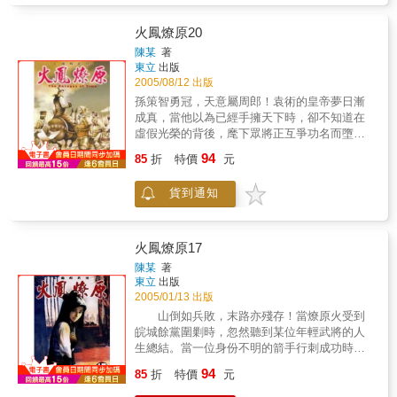
火鳳燎原20
陳某
著
東立
出版
2005/08/12 出版
孫策智勇冠，天意屬周郎！袁術的皇帝夢日漸
成真，當他以為已經手擁天下時，卻不知道在
虛假光榮的背後，麾下眾將正互爭功名而墮進
周瑜的連環計中。下將東行動邁向關鍵時刻，
94
85
折
特價
元
天可會保佑孫策成功踏上父親未完的忠義之
路？
貨到通知
火鳳燎原17
陳某
著
東立
出版
2005/01/13 出版
山倒如兵敗，末路亦殘存！當燎原火受到
皖城餘黨圍剿時，忽然聽到某位年輕武將的人
生總結。當一位身份不明的箭手行刺成功時，
忽然聽到另一下箭聲。當司馬懿淪為階下囚
94
85
折
特價
元
時，忽然聽到山無陵訴說的故事真相。當無名
軍師以為勝券在握時，卻聽到「殘兵」這名