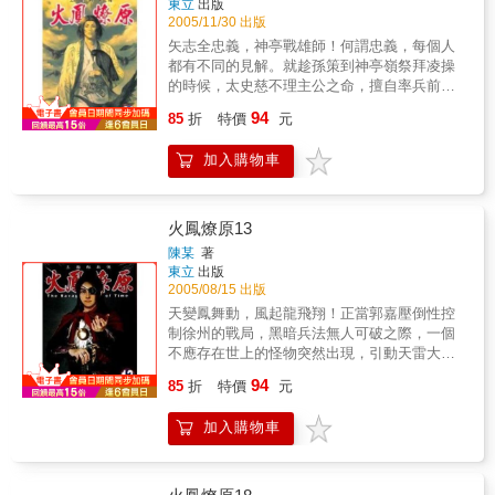
東立
出版
2005/11/30 出版
矢志全忠義，神亭戰雄師！何謂忠義，每個人
都有不同的見解。就趁孫策到神亭嶺祭拜凌操
的時候，太史慈不理主公之命，擅自率兵前去
圍攻。一場雨中酣鬥，二人不分勝負，卻體會
94
85
折
特價
元
了兩種不同的忠義理念。及後太史慈被捕，孫
策預收攬他於旗下。可是，對前主的忠義，太
加入購物車
史慈寧死不屈…
火鳳燎原13
陳某
著
東立
出版
2005/08/15 出版
天變鳳舞動，風起龍飛翔！正當郭嘉壓倒性控
制徐州的戰局，黑暗兵法無人可破之際，一個
不應存在世上的怪物突然出現，引動天雷大挫
曹軍。雖然郭嘉從容不迫的面對這怪物，不過
94
85
折
特價
元
他的心卻在動搖，因為勝利將毀於這怪物的手
上……。
加入購物車