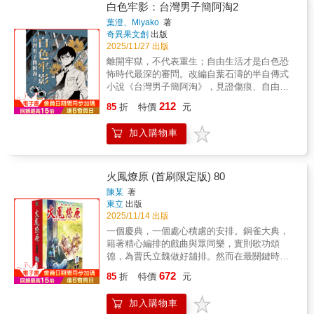
方居民與行動者交織而成的現實場域。隨著事
白色牢影：台灣男子簡阿淘2
的傳奇之旅，就此展開！
件推進，文件、會議、抗爭行動與私下協商層
葉澄、Miyako
著
層浮現，房產不再只是單純的私有財產，而成
奇異果文創
出版
為制度與利益博弈中的關鍵節點。作品以「檔
2025/11/27 出版
案」為敘事軸線，透過角色對話、現場行動與
離開牢獄，不代表重生；自由生活才是白色恐
片段紀錄，拼湊出一個難以用單一立場解釋的
怖時代最深的審問。改編自葉石濤的半自傳式
全貌。 ★跨業名家聯手推薦★律師作家 Aris
小說《台灣男子簡阿淘》，見證傷痕、自由與
雅豊斯劇場工作者 周書正藝術史工作者 張哲維
人性尊嚴，映照出歷史中仍然隱約顫動的靜
212
漫畫家 愛莫&啞忑科奇幻作家 靜川類型小說作
85
折
特價
元
默。監獄裡，有操弄人性恐懼的惡質獄警，有
者、評論者 戲雪 ★多元視野★本作呈現不同
不知何時能重見天日，只能互相扶持、安慰的
角色在現實壓力下所做出的選擇：有人堅信程
加入購物車
囚犯，以及在監禁中依然沒有放棄，持續實
序本身即代表正當性，有人試圖以行動對抗體
踐、追逐理想的人們。在威權統治中受牽連入
制，也有人在理想與利益之間逐漸動搖。抗爭
獄的簡阿淘，在鐵窗之內學會面對殘酷、疼痛
與治理、公共語言與私人情感，在作品中彼此
與希望。然而，重返社會卻並非自由的開始，
火鳳燎原 (首刷限定版) 80
拉扯，形成貼近現實的敘事張力。 《光榮建
而是更加艱困的考驗。失去一切過往成就和人
陳某
著
設－寶地天馬檔案》融合紀實敘事與象徵性圖
際支持，監控的視線也無處不在，「政治犯」
東立
出版
像，將抽象的制度運作轉化為可感的場景與情
標籤的枷鎖，讓簡阿淘幾乎喪失了向上的希
2025/11/14 出版
緒。作品不急於給出答案，而是刻意保留疑問
望。究竟何時能擺脫身外與內心的牢影，在陽
一個慶典，一個處心積慮的安排。銅雀大典，
與空白，邀請讀者站在不同角色的位置，重新
光下重新呼吸？★好評漫畫《槍聲與紅鞋子：
籍著精心編排的戲曲與眾同樂，實則歌功頌
理解事件本身。 本書不僅是一則關於城市與
台灣男子簡阿淘》續作。★改變葉石濤人生的
德，為曹氏立魏做好舖排。然而在最關鍵時
建設的故事，更是一部嘗試以漫畫形式記錄、
一段經歷，從簡阿淘的眼睛見證時代的悲歌。
刻，荀彧卻走上了台，籍著「望鄉曲」帶來的
拆解當代社會衝突的紀實型創作。
672
★Miyako（《新社員》改編小說）腳本撰寫 ×
85
折
特價
元
餘韻，改變了台下整盤計劃。縱使，他知道自
葉澄（《時光當舖》漫畫版）漫畫繪製，重現
己的下場……陳某繼【不是人】之後，再度呈
《台灣男子簡阿淘》的白色恐怖社會背景。
加入購物車
現一個縱橫幻想與史實的三國時代……首刷限