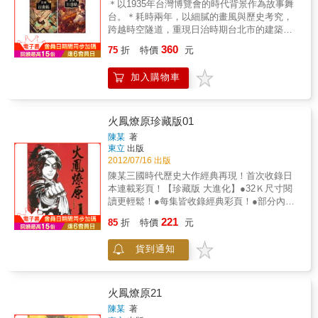
＊以1935年台灣博覽會的時代背景作為故事舞
台。＊耗時兩年，以細膩的畫風與歷史考究，
跨越時空隧道，重現日治時期台北市的建築服
裝風土民情等要素。＊豐富的奇幻元素與趣味
360
75
折
特價
元
的故事，充滿感情的浪漫繪卷。重回阿公阿嬤
時代的嘉年華——台灣博覽會！漫畫家AKRU耗
加入購物車
時兩年，充滿昭和氣氛的浪漫繪卷！一九三五
年的台北城像夢一樣漂亮的地方即使在夜裡也
閃爍著奇異的光采……在北城的一角，默默佇
立了一家名為百畫堂的珈啡館。一樓裡，甜蜜
火鳳燎原珍藏版01
的點心、氤氳的香氣，女給穿梭其中；而二
陳某
著
樓，則是不對外開放的店主書房。在這裡，豐
東立
出版
富的藏書、多樣的收藏，還躲藏著普通人看不
2012/07/16 出版
見的幽靈……《北城百畫帖》在歷史事件裡注
陳某三國時代歷史大作經典再現！首次收錄日
入奇幻元素，重現令人驚奇又熟悉的台灣。在
本連載彩頁！【珍藏版 大進化】●32Ｋ尺寸閱
那裡，被遺忘的幽靈躲在藏書室裡默默讀書，
讀更輕鬆！●每集皆收錄經典彩頁！●部分內容
如夢般的台灣博覽會正熱鬧展開，嚮往飛行的
重新再繪製！●收錄編輯部企劃內容！
221
少年仰望著飛行表演，化妝遊行的敞篷車隊則
85
折
特價
元
剛剛穿越三線路，進入這充滿昭和氣氛的浪漫
繪卷……
貨到通知
火鳳燎原21
陳某
著