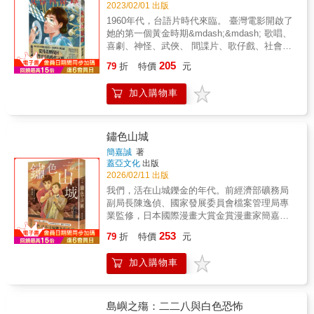
失蹤、拐賣與冤死的案件， 卻讓自己深陷危險
人性。――翁稷安（國立暨南國際大學歷史系
2023/02/01 出版
的處境⋯⋯ 德高望重的總理，於住宅中究竟藏
副教授、漫畫研究者）★不是草稿，而是鄭問
1960年代，台語片時代來臨。 臺灣電影開啟了
著什麼祕密？ 勇敢無懼的潔娘，最終能否使案
的靈魂底稿。一張底稿，究竟能讓我們看見什
她的第一個黃金時期&mdash;&mdash; 歌唱、
情水落石出？ 居住於永華宮的仙姑， 持有法力
麼？對一般讀者而言，它是漫畫完成前的草
喜劇、神怪、武俠、 間諜片、歌仔戲、社會寫
深受眾多女子景仰， 其背後卻埋藏一段神祕過
圖；但對鄭問而言，每一道線條、每一個構
實⋯⋯ 每年上百部風格多樣的台語片開拍或上
205
往， 身世之謎將逐步揭開⋯⋯ 金漫獎得主小峱
圖、每一次人物姿態的推敲，都已經是創作的
79
折
特價
元
映。 在最天然的攝影棚&mdash;&mdash;各種
峱靈活轉化史料， 以細膩筆觸勾勒獨特的古典
一部分，是作品真正誕生的現場。1990年，鄭
風貌兼備的北投溫泉區， 演員同時軋好幾部
氛圍， 為當代的你我，呈現清代臺灣的女性群
問受日本講談社邀請，以《東周英雄傳》登上
加入購物車
戲，與劇組一起睡榻榻米通舖。 多組人馬搶拍
像。 本書特色 百餘年前臺灣女性的悲歡與夢想
日本漫畫舞台，於《Morning》雜誌連載，以融
是常態，克難的環境，不減的敬業精神，映現
&hellip;&hellip; 金漫獎得主小峱峱，雕琢華美
合中國水墨精神與現代漫畫敘事的獨特風格震
著臺語電影的輝煌⋯⋯ 從小流離失所，四處漂
動人的清代女性面貌 《守娘》結合民間女鬼傳
撼日本漫畫界。作品不僅榮獲日本漫畫家協會
泊的百華， 機緣巧遇下，跟隨知名女演員葉琴
鏽色山城
說，仔細考證史料，描摹清代的生活樣態，並
「優秀賞」，更奠定鄭問作為華人漫畫家躋身
的腳步，踏上戲劇生涯。 然而，隨著無線電視
簡嘉誠
著
以獨特的視角探究性別議題。
國際的重要地位。二、三十年後，經由大辣出
開播、政府扶持國語片等浪潮襲來， 加上彩色
蓋亞文化
出版
版社重新修復與出版，《東周英雄傳》不僅成
底片不易取得，臺語電影在時代洪流下面臨挑
2026/02/11 出版
為經典漫畫，更是新世代讀者認識鄭問藝術的
戰， 百華的女伶人生也開始產生變化⋯⋯ 本書
我們，活在山城鑠金的年代。前經濟部礦務局
重要代表作。《東周英雄―靈魂底稿》首度公
特色 國家電影及視聽文化中心Ｘ金漫獎得主簡
副局長陳逸偵、國家發展委員會檔案管理局專
開《東周英雄傳》的珍貴創作底稿，完整呈現
嘉誠 從漫畫裡找回臺灣電影的時代記憶 國家電
業監修，日本國際漫畫大賞金賞漫畫家簡嘉誠
鄭問如何從最初的構想，逐步完成每一頁漫
影及視聽文化中心 專業監修， 金漫獎得主簡嘉
細緻描繪——日本小少爺 × 礦工之子跨越身分
畫。這些底稿不只是創作過程的紀錄，更展現
253
誠嚴謹考察史料。 繼《消逝的後街光影》、
79
折
特價
元
與時代的情誼，重現山城的歷史記憶。悶得讓
了他驚人的造型能力、分鏡節奏、人物神韻與
《畫電影的人：手繪海報的美好時光》， 《女
人無法呼吸的午後，男孩替他繫上祈願的象徵
畫面張力。許多作品甚至早已超越一般「草
伶回憶錄》藉著女伶百華的視角，生動描摹
加入購物車
——昏暗的世界，彷彿被輕輕點亮。日治時
稿」的概念，而是具有獨立藝術價值的創作。
1960年代台語片的多樣風貌， 也展現彼時的拍
期，金瓜石。情感無法言說的年代，以黃金與
本書由曾與鄭問合作《阿鼻劍》的漫畫編劇馬
攝環境、庶民文化與職人精神。 是臺語電影的
礦坑支撐的山城。 性格內斂、喜愛文學的日本
利（郝明義）全新撰文，以多年研究鄭問作品
輝煌與跌落，也是女演員一幕幕的人生起伏。
少年山本月介，與自由奔放、懷抱熱情的臺灣
島嶼之殤：二二八與白色恐怖
的經驗，逐頁對照底稿與正式版本，解析人物
臺語電影興衰起落， 映照著台語片女伶的一