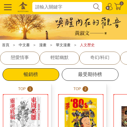
0
首頁
＞
中文書
＞
漫畫
＞
華文漫畫
＞
人文歷史
戀愛情事
輕鬆幽默
奇幻/科幻
暢銷榜
最受期待榜
TOP
TOP
1
2