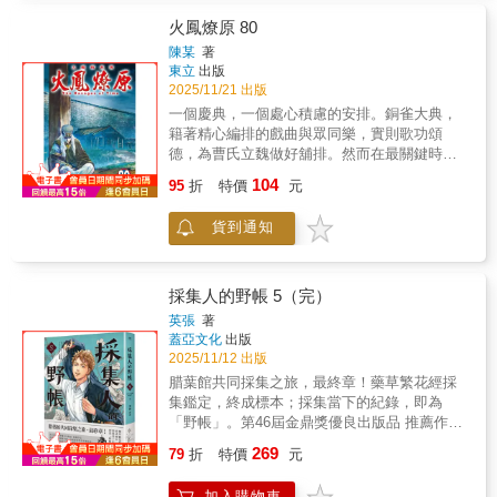
起來，兩人的事件同時在腦海中交串，記憶緊
緊地抱著我。對我來說，這就是種享受。――
火鳳燎原 80
柯一正╱導演小莊用極細膩的筆，畫出八○年代
陳某
著
的風景和風情，畫出那個時代隱隱躁動著的台
東立
出版
灣。――吳念真╱導演、作家這部漫畫勾起我
2025/11/21 出版
許多的回憶與感受。那個時代的光影是亮暗分
一個慶典，一個處心積慮的安排。銅雀大典，
明的，光線是緩慢移動的，空氣是自由流動
籍著精心編排的戲曲與眾同樂，實則歌功頌
的，人的影子能拉得長長的。――陳玉勳╱導
德，為曹氏立魏做好舖排。然而在最關鍵時
演小莊真實的圖畫、文字，帶著我走回我的青
刻，荀彧卻走上了台，籍著「望鄉曲」帶來的
104
少年，那個單純因為喜歡就去做的年代——我
95
折
特價
元
餘韻，改變了台下整盤計劃。縱使，他知道自
們都不曾遺忘的八○年代。――金智娟（娃娃）
己的下場……陳某繼【不是人】之後，再度呈
╱歌手感謝小莊幫我們大家用漫畫的方式記錄
貨到通知
現一個縱橫幻想與史實的三國時代……
下來，我們那一代的青春，從音樂、電影到棒
球與街景，都是共同的記憶。――黃威融╱跨
界編輯人，曾任《Shopping Design》和《小日
採集人的野帳 5（完）
子》總編輯有愛推薦――柯一正（導演）吳念
英張
著
真（導演、作家、演員）陳玉勳（導演）金智
蓋亞文化
出版
娟（娃娃，歌手）黃威融（跨界編輯人，
2025/11/12 出版
《Shopping Design》和《小日子》總編輯）歐
腊葉館共同採集之旅，最終章！藥草繁花經採
陽靖（作家、演員）《80年代事件簿1＋2》在
集鑑定，終成標本；採集當下的紀錄，即為
出版十年後，以全新「典藏精裝合訂本」再度
「野帳」。第46屆金鼎獎優良出版品 推薦作品
推出。這兩部作品記錄了導演兼漫畫家小莊從
漫畫家英張細膩考據，林業植物學者專業監
個人記憶出發的青春軌跡，串連起1980年代台
269
79
折
特價
元
修，臺灣首部植物採集漫畫，歷時五年感動完
灣的街頭風景、文化符號與世代情感——從光
結。在探索未知植物的領域裡，成為能憑依前
華商場、錄影帶出租店、電玩機台、錄音帶、
加入購物車