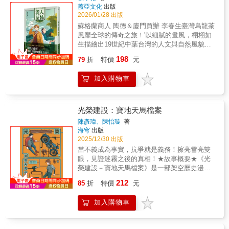
「來自日本」的身分，在龍再次隨家人來到自
蓋亞文化
出版
己的出生地香港後，卻得到同儕完全相反的目
2026/01/28 出版
光。人應該要怎麼定義自己與他人呢？香港漫
蘇格蘭商人 陶德＆廈門買辦 李春生臺灣烏龍茶
畫家柳廣成以自身成長經歷為本，透過環境不
風靡全球的傳奇之旅！'以細膩的畫風，栩栩如
斷變換、標籤被貼上又被撕掉的經驗，以龍的
生描繪出19世紀中葉台灣的人文與自然風貌。
青少年之眼，重新闡述一個人如何自我定位，
描寫台灣烏龍茶之父英商陶德與大稻埕名人李
198
以及如何探索世界的面貌，並建立認知的過
79
折
特價
元
春生，如何將烏龍茶推廣至世界的傳奇故事讓
程。
生於茶農之家的作者，帶您進入產茶、製茶、
加入購物車
品茶的迷人世界。'在臺灣尚未以烏龍茶著稱之
時，清國各大港口，停滿了許多帆船。它們滿
載貨品，乘風而去，回到英國，再輸往歐洲。
而其中最大宗的商品便是茶——僅次於水，最
光榮建設：寶地天馬檔案
被普遍飲用的飲品。1865年，臺灣，淡水開港
陳彥瑋、陳怡璇
著
數年，洋行紛紛設立、商船不絕於途，這裡是
海穹
出版
移民者的新故鄉、充滿機會的自由之地、冒險
2025/12/30 出版
者的天堂。陶德（John Dodd）——一個喜愛冒
當不義成為事實，抗爭就是義務！擦亮雪亮雙
險、會跑去跟生番打交道的蘇格蘭籍商人，李
眼，見證迷霧之後的真相！★故事概要★《光
春生——一個精明幹練、由廈門渡海來臺尋找
榮建設－寶地天馬檔案》是一部架空歷史漫
新契機的買辦，兩個性格相異的異鄉人在此相
畫，同時也是以都市發展事件為核心，結合紀
212
遇，他們攜手合作，鎖定花旗國龐大的新興市
85
折
特價
元
實觀察與敘事重構的議題漫畫作品。故事圍繞
場，將未來賭注在他們夢想的全新商品——臺
一樁看似單純的房產爭議展開，卻逐步揭露城
灣烏龍茶上面。而在這之前，他們必須先克服
加入購物車
市運作背後錯綜複雜的權力結構、制度語言與
的，是茶農的不信任、官府的刁難、以及香港
人際關係。 青年周泰在追查家族留下的房產
洋行茶檢上，福州茶商武夷紅茶的挑戰。大稻
去向時，意外踏入由建設公司、政府單位、地
埕百年風華的茶香歲月，臺灣烏龍茶走向世界