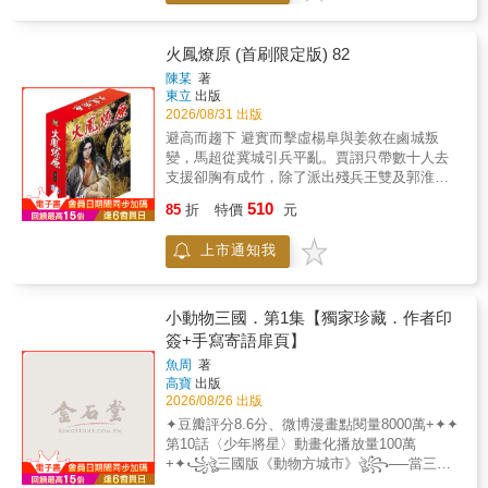
縱橫幻想與史實的三國時代…
火鳳燎原 (首刷限定版) 82
陳某
著
東立
出版
2026/08/31 出版
避高而趨下 避實而擊虛楊阜與姜敘在鹵城叛
變，馬超從冀城引兵平亂。賈詡只帶數十人去
支援卻胸有成竹，除了派出殘兵王雙及郭淮，
到底還有何後著？趙昂、王異夫婦趁機策動冀
510
85
折
特價
元
城軍民背叛馬超，鄧艾、姜維負責劫牢。只是
當馬超身陷險境，八奇趙昇卻聯同外族置身事
上市通知我
外……陳某繼【不是人】之後，再度呈現一個
縱橫幻想與史實的三國時代…
小動物三國．第1集【獨家珍藏．作者印
簽+手寫寄語扉頁】
魚周
著
高寶
出版
2026/08/26 出版
✦豆瓣評分8.6分、微博漫畫點閱量8000萬+✦✦
第10話〈少年將星〉動畫化播放量100萬
+✦꧁ঔৣ三國版《動物方城市》ঔৣ꧂──當三國
的大家都獸化了，會發生什麼？那麼，恭喜你