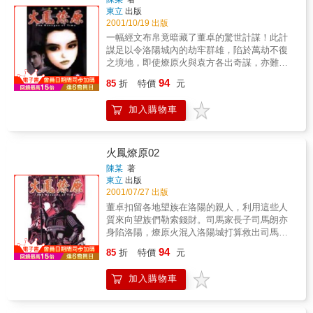
東立
出版
2001/10/19 出版
一幅經文布帛竟暗藏了董卓的驚世計謀！此計
謀足以令洛陽城內的劫牢群雄，陷於萬劫不復
之境地，即使燎原火與袁方各出奇謀，亦難逃
過董卓的計中之計，如今能夠解開經文之人，
94
85
折
特價
元
除了司馬懿之外，還有他的畢生宿敵~~諸葛
亮！陳某繼"不是人"之後，再度呈現一個縱橫幻
加入購物車
想與史實的三國時代......
火鳳燎原02
陳某
著
東立
出版
2001/07/27 出版
董卓扣留各地望族在洛陽的親人，利用這些人
質來向望族們勒索錢財。司馬家長子司馬朗亦
身陷洛陽，燎原火混入洛陽城打算救出司馬
朗，卻親眼目睹了呂布一招擊倒關東軍名將袁
94
85
折
特價
元
泰，一向無所懼的燎原火，竟因呂布的氣勢而
首度心生恐懼……
加入購物車