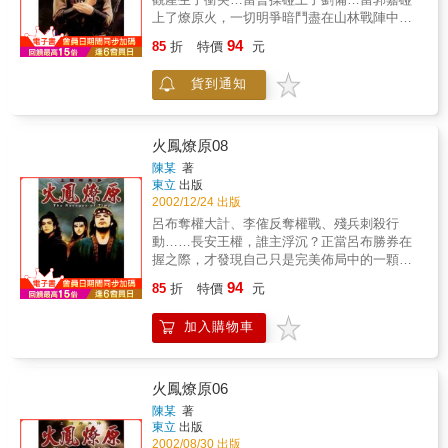
上了燎原火，一切明爭暗鬥盡在山林戰陣中！
燎原火原以為利用『以火制火』可以反敗為
94
85
折
特價
元
勝。可是，一個特地來找他討債的人，誓要殘
兵之首『以血還血』！
貨到通知
火鳳燎原08
陳某
著
東立
出版
2002/12/24 出版
呂布奪權大計、李傕反奪權戰、殘兵刺殺行
動……長安王權，誰主浮沉？正當呂布勝券在
握之際，才發現自己只是完美佈局中的一顆棋
子，而殘兵亦陷身於前所未遇的絕境中……因
94
85
折
特價
元
為董卓決要奪權者兵敗如山倒！
加入購物車
火鳳燎原06
陳某
著
東立
出版
2002/08/30 出版