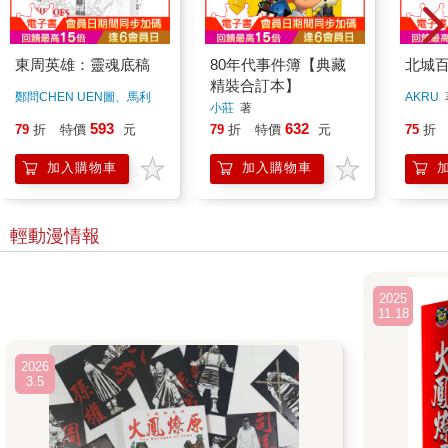
東周英雄：靈魂底稿
80年代事件簿【典藏
北城百畫
精裝合訂本】
鄭問CHEN UEN圖、馬利
AKRU
小莊
著
MALI文
著
593
632
79
折
特價
元
79
折
特價
元
75
折
加入購物車
加入購物車
輕動漫情報
2025
11.18
2026
3.5