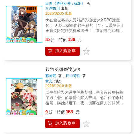
男人究竟是誰……!?少女愛麗絲所闖進的神祕
出自《勝利女神：妮姬》
著
世界，竟然是一群奇妙生物的樂園!?包含單行
台灣角川
出版
本首次收錄作品《七都市物語 祕魯海峽攻防戰•
2026/02/05 出版
外傳》共7篇故事!!
★在全世界都大受好評的槍械少女RPG漫畫
化！ ★獻上妮姬們輕～鬆的（？）日常生活!!
★首刷限定精美典藏書卡！（首刷售完即無贈
品） Cover Illustration封面插畫黑兔ゆう
136
85
折
特價
元
Comic& Illustration漫畫＆插畫ぴよぴよ丸ハト
ドケイIllustration插畫凍咲しいなComic漫畫
加入購物車
巻々廻りんごくらぶあられ雪鮭乃らるかんは
っとりまさき©SHIFT UP CORP.
©BUSHIROAD WORKS
銀河英雄傳說(30)
藤崎竜
著 、
田中芳樹
著
青文
出版
2025/12/10 出版
以皇帝暗殺未遂事件為契機，皇帝萊茵哈特為
了過往發生的事情而陷入苦惱。他叫住了希爾
格爾，與她共度了一夜…然而在兩人的關係發
生變化的同時，那些意圖再掀波瀾的人，早已
153
9
折
特價
元
在暗地裡蠢蠢欲動……!?本書特色1.史詩般經典
科幻巨作華麗重現，再度踏上星辰大海的征
加入購物車
途。2.銀河帝國與自由行星同盟，專制政治與
民主主義，兩方國家勢力僵持150年的宇宙戰爭