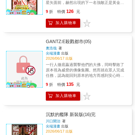
星矢面前，赫然出現的下一名強敵正是黃金聖
闘士－－獅子座艾奧里亞！冠上黃道十二星座
126
9
折
特價
元
名號的最強十二人！隨著黃金聖闘士現身而令
情節更加緊張的第5集！本書特色少年漫畫傳奇
加入購物車
大作首度全新繪製所有封面＆首度大幅度新增
加筆內容的完全新生!!不僅如此，CHAMPION
RED刊載作品「聖闘士星矢EPISODE.0」亦完
整收錄於第1集中！
GANTZ:E殺戮都市(05)
奧浩哉
著
尖端漫畫
出版
2026/06/17 出版
一行人徹底贏過襲擊他們的大佛，同時擊敗了
原本視為威脅的佛像集團。然而就在眾人完成
任務，認為能回到原本的地方而感到安心時，
時間依舊停滯不前。這時，其中一尊被破壞的
135
9
折
特價
元
佛像露出了真面目，那就是大將．千手觀音。
率先發難的，是身經百戰的男子──雷藏！
加入購物車
沉默的艦隊 新裝版(16)完
川口開治
著
尖端漫畫
出版
2026/06/17 出版