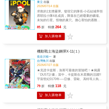
These》TV動畫第五季製作中!!!
東立
出版
2026/07/14 出版
求救的1支煙霧彈。發現它的隊長‧小石結城率領
席耶拉小隊4名成員，降落在已經廢棄的礦場。
未知的行星。怪物的巢穴。擔心害怕的遇難
者。牠們要來了──！SF動作求生劇開幕！首刷
264
85
折
特價
元
限定金屬卡 約10*15cm 紙票券卡 約
7.5*17.5cm 紙
加入購物車
機動戰士海盜鋼彈X-11(１)
長谷川裕一
著
台灣角川
出版
2026/07/27 出版
★見證卡提斯．洛斯可最後的冒險吧！★揭露
「DUST計畫」當中，卡提斯在木星圈的活躍!!
宇宙世紀0170年──亞修、雷歐、馮特等人執行
殖民衛星降落作戰「DUST計畫」當中，卡提
118
79
折
特價
元
斯．洛斯可在木星圈做了些什麼？這是卡提
斯．洛斯可最後的冒險！©Yuichi Hasegawa
加入購物車
2022 ©SUNRISE / KADOKAWA
CORPORATION