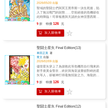
邁入超高度情報化的時代，但國家、民族以及
2026/05/20 出版
犯罪，仍然存在於這個社會當中，甚至隨著科
聖域的聖闘士們與冥王黑帝斯一決生死後，陷
技演進，處在瀕臨失控的邊緣。為了對抗這些
入了無法戰鬥的狀態……空前絕後的危機卻在
型態不斷複雜化的犯罪行為，全身義肢化、肉
此時降臨！司掌報應與天譴的女神涅墨西斯，
身只剩大腦的頂尖駭客戰軍人：草薙素子少
以及效忠她的眾英魂士展開攻勢。而挺身對抗
校，與公安部部長荒卷大輔籌措設立了一支具
126
9
折
特價
元
的，正是統治七大洋的海皇波賽頓，還有自冥
備雄厚資源與尖端科技軍武、用以打擊政經電
界再次復活的七名海將軍!!在海皇波賽頓的加持
腦犯罪與恐怖攻擊的精銳諜報部隊，人們稱之
加入購物車
下，鱗衣展現了真正面貌!!本書特色聖域的聖闘
為「攻殼機動隊」&hellip;&hellip;&▍30年前即
士們與冥王黑帝斯一決生死後，陷入了無法戰
精準預見近未來社會可能樣貌、影響世界發展
鬥的狀態……空前絕後的危機卻在此時降臨！
的經典神作&當人類的心智能以網路直接相互聯
司掌報應與天譴的女神涅墨西斯，以及效忠她
聖闘士星矢 Final Edition(13)
繫，身體的各部位、器官都有替代零件可隨時
的眾英魂士展開攻勢。聖闘士尚未歸來的大地
替換，真實與虛擬世界的邊界比起現代更加模
車田正美
著
面臨了危機！此時挺身而出的乃是七大洋霸主
青文
出版
糊，身處於這樣的社會中，我們該如何思考、
海皇波賽頓!!
2026/02/09 出版
感受，甚至活著？&《攻殼機動隊》即是一部建
立在這樣的世界觀上的作品。我們跟著主角少
儘管星矢穿上了為拯救此等危機而自行飛來的
校草薙素子與攻殼機動隊的成員們，一同踏入
射手座黃金聖衣，終於與海皇波賽頓對峙的星
近未來的社會，看見裏頭諸如虛擬實境、腦控
矢等人，卻被神打得毫無招架之力。海龍的真
電腦、奈米機械人、生化義肢、光學迷彩、多
面目也被揭曉，原來他是雙子座撒卡的弟弟，
126
9
折
特價
元
角戰車等科技應用的可能，以及在這樣「人
卡諾。他真正的野心究竟為何？由雅典娜女神
類」與「非人類」的界線模糊不清的社會裡，
帶來了愛和奇蹟的第13集！番外篇
加入購物車
從角色間人際關係到政治上的勾結、角力與犯
「DESTINY 相剋的雙子座」也首度收錄於單
罪躍然眼前，許多情節在30年後的今天你或許
行本中。本書特色少年漫畫傳奇大作首度全新
也會有似曾相似之感。而其中的許多這些概念
繪製所有封面＆首度大幅度新增加筆內容的完
與科技，甚至在後來真實影響了世界上的科技
全新生!!不僅如此，CHAMPION RED刊載作品
聖闘士星矢 Final Edition(12)