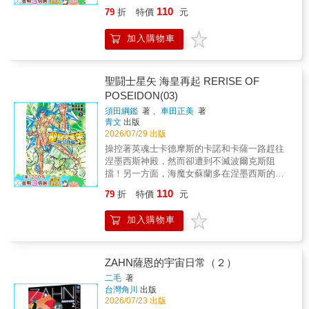
人的絕招。就在即將敗給這股壓倒性的強大力
110
79
折
特價
元
量時，有如呼應卡薩的小宇宙般，海幻魔獸的
鱗衣綻放光芒!?為了阻止涅墨西斯讓小行星墜
加入購物車
落，海皇波賽頓與七名海將軍挺身對抗，如今
這場戰鬥已然更加激烈!!七將軍的真正力量覺
醒！打倒涅墨西斯的英魂士吧!!本書特色聖域的
聖闘士們與冥王黑帝斯一決生死後，陷入了無
聖闘士星矢 海皇再起 RERISE OF
法戰鬥的狀態……空前絕後的危機卻在此時降
POSEIDON(03)
臨！司掌報應與天譴的女神涅墨西斯，以及效
須田綱鑑
著 、
車田正美
著
忠她的眾英魂士展開攻勢。聖闘士尚未歸來的
青文
出版
大地面臨了危機！此時挺身而出的乃是七大洋
2026/07/29 出版
霸主海皇波賽頓!!
操控著英魂士卡德摩斯的卡諾和卡薩一路趕往
涅墨西斯神殿，然而卻遭到不滅波爾克斯阻
擋！另一方面，海魔女蘇蘭多在涅墨西斯的寶
座前現身……海將軍們啊，現在正是一舉釋放
110
79
折
特價
元
燃燒的小宇宙的時候!!小行星墜落到大地上的時
刻已近在眼前。海將軍們面臨的戰鬥也更加激
加入購物車
烈!!本書特色聖域的聖闘士們與冥王黑帝斯一決
生死後，陷入了無法戰鬥的狀態……空前絕後
的危機卻在此時降臨！司掌報應與天譴的女神
涅墨西斯，以及效忠她的眾英魂士展開攻勢。
ZAHN薩恩的宇宙日常（２）
聖闘士尚未歸來的大地面臨了危機！此時挺身
二毛
著
而出的乃是七大洋霸主海皇波賽頓!!
台灣角川
出版
2026/07/23 出版