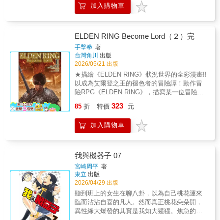
加入購物車
路狂奔。再加上米莉安妮的陰謀，與鄰國普魯
梅尼亞開戰後，三葉等士官候補生被送往戰爭
最前線。繼兄古里耶爾企圖趁著戰場的混亂暗
殺三葉，然而詛咒凌駕於他那膚淺的計畫之
ELDEN RING Become Lord（２）完
上，邪惡的反噬降臨──!!本書特色與眾不同的
手擊拳
著
異世界蹂躪故事！這個世界，為我而轉動。少
台灣角川
出版
女純潔的「詛咒」蹂躪異世界!!!
2026/05/21 出版
★描繪《ELDEN RING》狀況世界的全彩漫畫!!
以成為艾爾登之王的褪色者的冒險譚！動作冒
險RPG《ELDEN RING》，描寫某一位冒險者
的全彩漫畫登場！受賜福指引，來到交界地的
323
85
折
特價
元
褪色者，為了成為艾爾登之王而踏上的旅程邁
向終結──©KADOKAWA QINGYU (Shanghai)
加入購物車
Culture & Creation Co., Ltd. 2026©Bandai
Namco Entertainment Inc. / ©FromSoftware,
Inc.KADOKAWA CORPORATION
我與機器子 07
宮崎周平
著
東立
出版
2026/04/29 出版
聽到班上的女生在聊八卦，以為自己桃花運來
臨而沾沾自喜的凡人。然而真正桃花朵朵開，
異性緣大爆發的其實是我知大猩猩。焦急的凡
人和超愛我知大猩猩的浦原所採取的行動