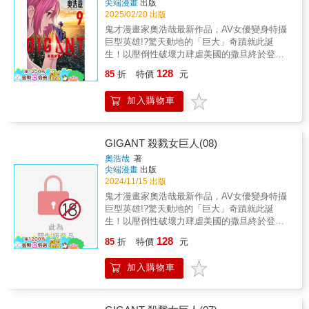
尖端漫畫
出版
2025/02/20 出版
鬼才漫畫家奧浩哉最新作品，AV女優變身特攝
巨型英雄!?驚天動地的「巨大」奇蹟就此誕
生！以壓倒性破壞力肆虐美國的撒旦終於登陸
東京。為了阻止東京繼續有人犧牲性命，4名未
128
85
折
特價
元
來人與PAPICO挺身而出戰鬥。PAPICO與零的
未來、東京的未來、世界的未來究竟何去何
加入購物車
從!?
GIGANT 殺戮女巨人(08)
奧浩哉
著
尖端漫畫
出版
2024/11/15 出版
鬼才漫畫家奧浩哉最新作品，AV女優變身特攝
巨型英雄!?驚天動地的「巨大」奇蹟就此誕
生！以壓倒性破壞力肆虐美國的撒旦終於登陸
東京。為了阻止東京繼續有人犧牲性命，4名未
128
85
折
特價
元
來人與PAPICO挺身而出戰鬥。PAPICO與零的
未來、東京的未來、世界的未來究竟何去何
加入購物車
從!?