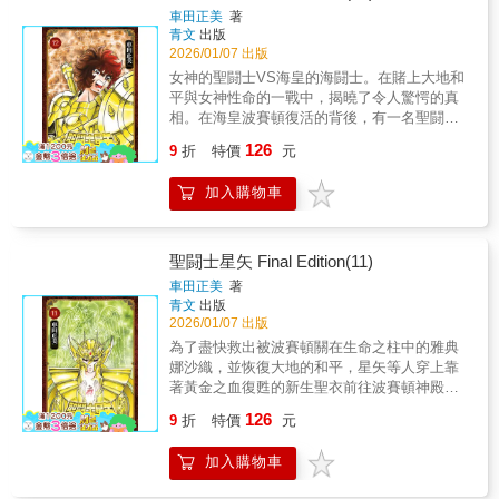
研究，更有許多學術論文對此作進行深入研究
「聖闘士星矢EPISODE.0」亦完整收錄於第1
車田正美
著
探討。&▍高度結合跨領域知識，超脫科幻類型
集中！
青文
出版
漫畫作品既有範疇&出道30年以來從不曾於公開
2026/01/07 出版
場合露面的作者士郎正宗，在此作中打破了科
女神的聖闘士VS海皇的海闘士。在賭上大地和
幻與各其他領域之間的壁壘，以網路科技與生
平與女神性命的一戰中，揭曉了令人驚愕的真
命科學為主幹，再進而融合社會學、國際政治
相。在海皇波賽頓復活的背後，有一名聖闘士
學、軍武學、宇宙學、生態學、數論、宗教
正在盤算恐怖的陰謀？眾人思緒交錯，急轉直
等，使得本作除了是一部精采的硬漢諜報／刑
126
9
折
特價
元
下的第12集！本書特色少年漫畫傳奇大作首度
警故事外，更超脫了過去科幻類型作品的既有
全新繪製所有封面＆首度大幅度新增加筆內容
範疇，這也是此作品能夠持續發揮影響力的關
加入購物車
的完全新生!!不僅如此，CHAMPION RED刊載
鍵之一。&此外，結合了刑警偵探故事、科技幻
作品「聖闘士星矢EPISODE.0」亦完整收錄於
想、哲理思維&hellip;&hellip;，《攻殼機動隊》
第1集中！
本身就像是作者建構出來的知識網路，大量專
聖闘士星矢 Final Edition(11)
業名詞、自創名詞，也使得作者士郎正宗不得
車田正美
著
不在故事之外加入大量的文字註釋來解釋他的
青文
出版
思考，這成為他作品的一個特色。這些註釋讓
2026/01/07 出版
本書的智能密度再更上一層，也儼然成為翻譯
為了盡快救出被波賽頓關在生命之柱中的雅典
與閱讀者的一大挑戰。&▍繁複、高精密度的作
娜沙織，並恢復大地的和平，星矢等人穿上靠
畫技巧，並結合3D建模等CG技術，不斷挑戰
著黃金之血復甦的新生聖衣前往波賽頓神殿。
「漫畫」的可能性&在故事題材之外，本書的繪
然而海闘士中最強的七將軍早已嚴陣以待……
畫成就也是一絕。士郎正宗本來就以高精密度
126
9
折
特價
元
賭上人類命運爆發最激烈交鋒的第11集！本書
的作畫見長，而且勇於持續挑戰新的作畫技
特色少年漫畫傳奇大作首度全新繪製所有封面
巧。從第1集尚無CG存在的時代，他就以繁複
加入購物車
＆首度大幅度新增加筆內容的完全新生!!不僅如
的線條將書中密集而頹廢的大城市完全展現；
此，CHAMPION RED刊載作品「聖闘士星矢
在1.5集，為了配合故事的高寫實感，士郎刻意