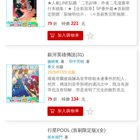
★人氣LINE貼圖「二毛好棒」作者二毛漫畫單
行本續集！★【全新加筆】5P番外篇★首刷限
定附贈「新繪明信片」（※首刷售完即無贈
品）「我知道我還不成熟，總是在犯錯， 但
221
79
折
特價
元
是我需要你相信我做的選擇， 相信我有能
力，相信我能做到！」為了改變社會大眾對
加入購物車
「阿法特」薩恩的印象，監護人克魯德打算安
排一些活動讓薩恩參與，沒想到兩人突然吵了
起來，一行人就這樣帶著尷尬氣氛，以公益名
義，前往兒童收容所進行調查。在調查過程
銀河英雄傳說(31)
中，薩恩跟克魯德看著對方的行動，決定好好
藤崎竜
著 、
田中芳樹
著
溝通、和好，然而，他們卻在這時遭到襲
青文
出版
擊……©二毛
2026/07/29 出版
羅嚴塔爾被栽贓為皇帝暗殺未遂事件的犯人。
然而，傳達到皇帝那裡的通訊文中，既沒有謝
罪也沒有辯解，而是表明了完全的敵對意志！
激昂的萊茵哈特雖然對羅嚴塔爾的好友米達麥
134
79
折
特價
元
亞下達了討伐命令，但……本書特色1.史詩般
經典科幻巨作華麗重現，再度踏上星辰大海的
加入購物車
征途。2.銀河帝國與自由行星同盟，專制政治
與民主主義，兩方國家勢力僵持150年的宇宙戰
爭直到「常勝的天才」萊茵哈特與「不敗的魔
術師」楊威利這兩名英雄的出現，人類的命運
行星POOL (首刷限定版)(全)
即將改變。3.《銀河英雄傳說Die Neue
桜井画門
著