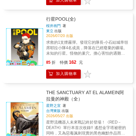
加入購物車
頭露面的「春季舞會」中，發現碰巧參加的美
洛蒂嗎──!?本書特色我會成為世界第一完美的
女僕！以聖女之力打破世界的命運！毫無自覺
的女僕無雙幻想作！
行星POOL(全)
桜井画門
著
東立
出版
2026/07/20 出版
求救的1支煙霧彈。發現它的隊長‧小石結城率領
席耶拉小隊4名成員，降落在已經廢棄的礦場。
未知的行星。怪物的巢穴。擔心害怕的遇難
者。牠們要來了──！SF動作求生劇開幕！
162
85
折
特價
元
加入購物車
THE SANCTUARY AT EL ALAMEIN阿
拉曼的神殿（全）
星野之宣
著
台灣東販
出版
2026/05/27 出版
星野流機器人未來戰記終於登場！《RED－
DEATH》單行本首次收錄!! 遙想金字塔祕密的
同時，又為惡毒諷刺現實的黑色幽默作品而捧