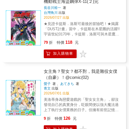
機動戰士海盜鋼彈X-11(２)完
長谷川裕一
著
台灣角川
出版
2026/07/27 出版
★見證卡提斯．洛斯可最後的冒險吧！★揭露
「DUST計畫」當中，卡提斯在木星圈的活躍!!
宇宙世紀0170年，卡提斯．洛斯可與木星鷹派
「奧林帕斯的僕人」展開決戰！他的信念將會
118
79
折
特價
元
拯救世界嗎？卡提斯的「最後的冒險」在此完
結!!©Yuichi Hasegawa 2022 ©SUNRISE /
加入購物車
KADOKAWA CORPORATION
女主角？聖女？都不對，我是雜役女僕
（自豪）！@comic(02)
螢子
著 、
あてきち
著
青文
出版
2026/07/01 出版
美洛蒂身為戀愛遊戲的「聖女女主角」，卻沒
發現自己的真實身分，眨眼間便以強大魔法過
上了執行女僕業務的日子。但擁有前世記憶的
第一攻略對象．克利斯多法跟反派千金．昂內
126
9
折
特價
元
瑪莉，卻是等待拯救世界的「聖女女主角」登
場等得望眼欲穿。他們能夠在貴族子女初次拋