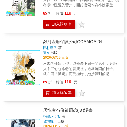
冬眠中甦醒的菅井，開始摸索作為小說家生存
下去的道路!!描寫一位無名小說家甦醒的衝擊近
119
85
折
特價
元
未來——
加入購物車
銀河金融保險公司COSMOS 04
田村隆平
著
東立
出版
2026/03/19 出版
水森的妹妹．櫻，與他考上同一間高中，她融
入不了心心念念的管樂社，過著沉悶的日子。
就在因「孤獨」而受挫時，她接觸到的是…與
櫻同為新生，個性鮮明的地球外生命體(外星
119
85
折
特價
元
人)──「熱情×青春」，令人心跳加速的新科幻
劇…第４集！
加入購物車
屠龍者布倫希爾德(３)漫畫
桐嶋たける
著
台灣角川
出版
2026/03/12 出版