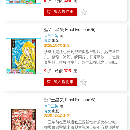
126
9
折
特價
元
的第7集!!本書特色少年漫畫傳奇大作首度全新
繪製所有封面＆首度大幅度新增加筆內容的完
加入購物車
全新生!!不僅如此，CHAMPION RED刊載作品
「聖闘士星矢EPISODE.0」亦完整收錄於第1
集中！
聖?士星矢 Final Edition(06)
車田正美
著
青文
出版
2025/10/30 出版
沙織下定決心要到聖域與教皇對決。她帶著星
矢、紫龍、冰河、瞬同行，打算擊敗十二位黃
金聖闘士前往教皇殿。然而就在此際，沙織的
胸口被黃金箭射中，能拯救她性命的時限只剩
126
9
折
特價
元
下12個小時！為了拯救沙織，必須與實力強大
到令人畏懼的黃金聖闘士們交手！嚴酷的戰鬥
加入購物車
就此展開，震撼萬分的第6集！ 本書特色少年
漫畫傳奇大作首度全新繪製所有封面＆首度大
幅度新增加筆內容的完全新生!!不僅如此，
CHAMPION RED刊載作品「聖闘士星矢
聖?士星矢 Final Edition(05)
EPISODE.0」亦完整收錄於第1集中！
車田正美
著
青文
出版
2025/10/30 出版
十三年前在聖域遭教皇覬覦性命的女神沙織。
在與白銀聖闘士激烈交戰後，好不容易獲勝的