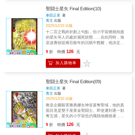
EPISODE.0」亦完整收錄於第1集中！
改變成更寫實的畫風；到了第2集，更應用3D建
模等CG技術，創造出斑斕華美、超乎想像的電
聖闘士星矢 Final Edition(10)
腦空間。而且書中有三分之二篇幅全彩上色，
車田正美
著
幾乎像是畫冊一般，也是其他漫畫出版少有人
青文
出版
敢挑戰的作法。&從外到內，從美術、情節動作
2025/12/10 出版
到知識思維，都以最高水準交融無礙，這就是
十二宮之戰終於劃上句點，但小宇宙燃燒殆盡
攻殼機動隊屹立30年的原因，也是不論你我過
的星矢等人仍處於瀕死狀態……在此同時，海
去是否對於科幻作品喜愛與否，都不應該錯過
皇波賽頓從兩百餘年的沉眠中甦醒，他決定要
此部經典的最大理由。&【關於第一集Cyber
連降四十天的豪雨，一舉毀滅大地上所有人
126
Sex內容新舊版差異官方說明】&關於第一集日
9
折
特價
元
類。沙織和星矢等人是否能阻止波賽頓的野心
文版原P.53-54關於Cyber Sex場面之新舊版差
呢？驚濤駭浪的第10集！本書特色少年漫畫傳
異，為遵照原作者士郎正宗之意願，故如台灣
加入購物車
奇大作首度全新繪製所有封面＆首度大幅度新
中文版、港版及美國版等均未收錄，而非臺灣
增加筆內容的完全新生!!不僅如此，
單方面移除，特此說明。詳細情形亦可參考此
CHAMPION RED刊載作品「聖闘士星矢
篇由美國講談社透過Bleeding Cool網站發表的
EPISODE.0」亦完整收錄於第1集中！
聖闘士星矢 Final Edition(09)
說明：
車田正美
著
https://bleedingcool.com/comics/recent-
青文
出版
updates/kodansha-happy-publish-uncensored-
2025/12/10 出版
ghost-shell-authors-desire/&
教皇企圖殺害雅典娜女神並篡奪聖域，他的真
面目竟是雙子座黃金聖闘士。即使遭到逐一剝
奪五感，星矢的小宇宙也仍熾熱地燃燒著……
拯救女神沙織的最後一戰就此揭開序幕－－憑
126
9
折
特價
元
藉不屈不撓的精神挺身而戰！正義的第9集!!亦
收錄了額外篇「冰之國的娜塔莎」。本書特色