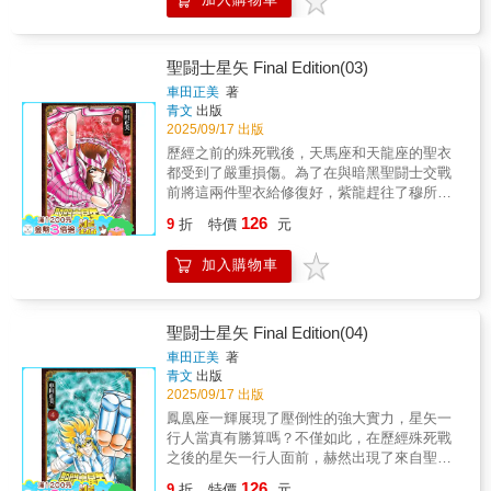
反烏托邦末日故事第9集登場✧【本集內容】在
陽光照不進來的絕望世界裡，人們寄望於「轉
花」——一種把人變成植物的技術。生活困苦
的十四郎決定透過轉花成「靈花」來換取報酬
聖闘士星矢 Final Edition(03)
１０００萬圓。變成靈花之前只剩短短２年。
車田正美
著
十四郎打算在有限的時間裡充實生活。然而殺
青文
出版
人靈花ＩＶＹ卻出現在他面前。遇到跟自己一
2025/09/17 出版
樣擁有特殊能力的ＩＶＹ，十四郎產生莫大的
歷經之前的殊死戰後，天馬座和天龍座的聖衣
改變。另一方面，詠子接下九大博士的指令，
都受到了嚴重損傷。為了在與暗黑聖闘士交戰
調查幫助十四郎轉花的研究員真實身分。在調
前將這兩件聖衣給修復好，紫龍趕往了穆所在
查的過程中，詠子得知新的真相……
的嘉米爾！決戰！青銅聖闘士VS暗黑聖闘士!!
126
9
折
特價
元
進而揭曉一輝悲劇性的過往，令人驚愕的第3
集！本書特色少年漫畫傳奇大作首度全新繪製
加入購物車
所有封面＆首度大幅度新增加筆內容的完全新
生!!不僅如此，CHAMPION RED刊載作品「聖
闘士星矢EPISODE.0」亦完整收錄於第1集
中！
聖闘士星矢 Final Edition(04)
車田正美
著
青文
出版
2025/09/17 出版
鳳凰座一輝展現了壓倒性的強大實力，星矢一
行人當真有勝算嗎？不僅如此，在歷經殊死戰
之後的星矢一行人面前，赫然出現了來自聖域
的刺客！來自教皇的處決命令!!強大無比！白銀
126
9
折
特價
元