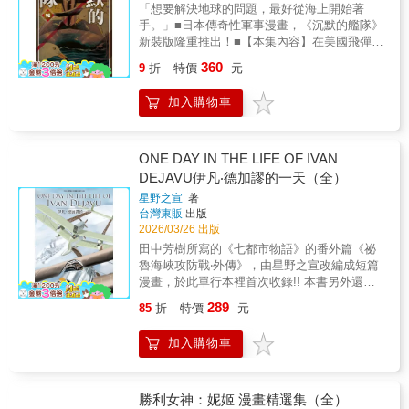
「想要解決地球的問題，最好從海上開始著
手。」■日本傳奇性軍事漫畫，《沉默的艦隊》
新裝版隆重推出！■【本集內容】在美國飛彈的
攻擊下，「大和號」化為鋼鐵的碎屑，於紐約
360
9
折
特價
元
港上逐漸沉沒。與此同時，海江田登上了聯合
國大會緊急特別會議，向全人類闡述「沉默的
加入購物車
艦隊」的意義。而美國總統貝內特與海江田兩
人，雙手終於歷史性地交握了。當議場上正歡
聲雷動、熱火朝天的同時，下一刻，有一枚飛
彈從角落射了出去——這部描繪戰爭、國家以
ONE DAY IN THE LIFE OF IVAN
及「世界中的日本」，並在漫畫史上刻下巨大
DEJAVU伊凡‧德加謬的一天（全）
足跡的名作，終於迎來終章。【本書特色】✧
星野之宣
著
獲獎無數政軍漫畫家．川口開治代表作✧潛艦
台灣東販
出版
海戰×核武戰略×政治計謀×國際關係，軍事經
2026/03/26 出版
典歷久不衰✧將兩集單行本合為一冊，封面全
田中芳樹所寫的《七都市物語》的番外篇《祕
新設計，氣勢更加磅礡✧全文重新潤校，並申
魯海峽攻防戰‧外傳》，由星野之宣改編成短篇
請日本素材重新排版，呈現高規格內容【商品
漫畫，於此單行本裡首次收錄!! 本書另外還
規格】✦將開本放大為25K，閱讀更不費力✦全
有，前往戰場的輸送列車、遭到襲擊的核能潛
書皆採用比一般漫畫更高磅數的90米漫畫，圖
289
85
折
特價
元
艇、潛伏於極寒之地的惡魔、迷航於四次元的
色清晰不透墨，畫面品質再升級✦內頁印刷使
飛機──自由奔放地描繪世界的傑作短篇共7篇
用100％黑墨印刷，完美呈現一筆一畫
加入購物車
漫畫!! 職場竟然是戰場!?瘋狂與恐怖，吞噬了一
名普通男子的日常生活……!?最新銳的核能潛
艦沉沒，襲擊了船員的可怕存在究竟是!?帝俄
時代，極北之地竟然出現了惡魔!!為其所控制的
勝利女神：妮姬 漫畫精選集（全）