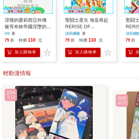
淫嘆的愛莉西亞外傳
聖闘士星矢 海皇再起
聖闘士
被哥布林帝國淫墮的女
RERISE OF
RERI
戰士(全)
POSEIDON(02)
POSE
H9
著
須田綱鑑
著
須田綱
110
110
79
折
特價
元
79
折
特價
元
79
折
加入購物車
加入購物車
輕動漫情報
2026
3.13
2025
10.22