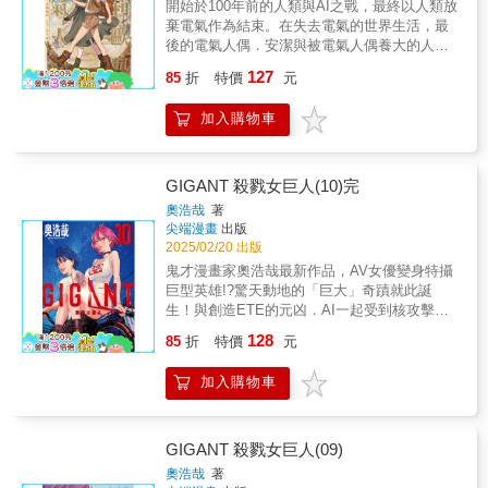
開始於100年前的人類與AI之戰，最終以人類放
將改變。3.《銀河英雄傳說Die Neue These》
棄電氣作為結束。在失去電氣的世界生活，最
TV動畫第五季製作中!!!
後的電氣人偶．安潔與被電氣人偶養大的人
類．艾莉歐，兩人的近未來蒸氣龐克冒險譚
127
85
折
特價
元
——
加入購物車
GIGANT 殺戮女巨人(10)完
奧浩哉
著
尖端漫畫
出版
2025/02/20 出版
鬼才漫畫家奧浩哉最新作品，AV女優變身特攝
巨型英雄!?驚天動地的「巨大」奇蹟就此誕
生！與創造ETE的元凶．AI一起受到核攻擊
後，PAPICO究竟是生是死？PAPICO與零，兩
128
85
折
特價
元
人自相遇便開啟的緣分又會走向何方!?「超」
巨大BOY MEETS GIRLS故事，堂堂完結！
加入購物車
GIGANT 殺戮女巨人(09)
奧浩哉
著