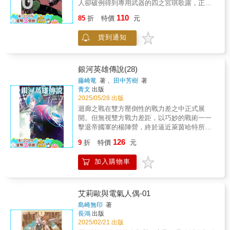
人卻破例得到專用武器的四之宮琪歌露，正在
防衛隊的設施當中討伐怪獸…！另外，也收錄
110
85
折
特價
元
防衛隊最強的男人‧鳴海弦如何覺醒的故事。鳴
海為什麼會加入防衛隊，又是如何坐上最強的
貨到通知
寶座呢…!?
銀河英雄傳說(28)
藤崎竜
著 、
田中芳樹
著
青文
出版
2025/05/28 出版
迴廊之戰在雙方壓倒性的戰力差之中正式展
開。但無視雙方戰力差距，以巧妙的戰術一一
擊退帝國軍的楊陣營，終於逼近萊茵哈特所在
的主力艦隊!!帝國軍米達麥亞元帥雖然及時前去
126
9
折
特價
元
抵禦，然而與此同時，卻傳來了米達麥亞被楊
的分艦隊擊破，戰死沙場的噩耗…!?親眼目睹
加入購物車
自軍將士接連敗陣的萊茵哈特，眼前出現了好
友吉爾菲艾斯的幻覺……激戰不斷的迴廊之
戰，究竟會迎來何種結局!?本書特色1.史詩般經
典科幻巨作華麗重現，再度踏上星辰大海的征
艾莉歐與電氣人偶-01
途。2.銀河帝國與自由行星同盟，專制政治與
島崎無印
著
民主主義，兩方國家勢力僵持150年的宇宙戰爭
長鴻
出版
直到「常勝的天才」萊茵哈特與「不敗的魔術
2025/02/21 出版
師」楊威利這兩名英雄的出現，人類的命運即