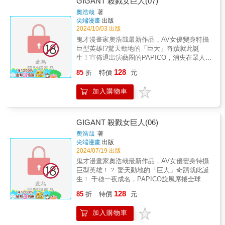
GIGANT 殺戮女巨人(07)
奧浩哉
著
尖端漫畫
出版
2024/10/03 出版
鬼才漫畫家奧浩哉最新作品，AV女優變身特攝
巨型英雄!?驚天動地的「巨大」奇蹟就此誕
生！宣佈退出演藝圈的PAPICO，消失在眾人眼
前一段時間之後，又再次回歸接受採訪、拍攝
128
85
折
特價
元
電影，彷彿先前的風波不存在。另一方面，未
來人找到PAPICO的住處，終於與她碰面了。從
加入購物車
未來人身上學到新技能的PAPICO，當撒旦再次
逼近時會做出什麼決定？以及…無數意想不到
的事實、意外，都將在此集揭露!!
GIGANT 殺戮女巨人(06)
奧浩哉
著
尖端漫畫
出版
2024/07/19 出版
鬼才漫畫家奧浩哉最新作品，AV女優變身特攝
巨型英雄！？ 驚天動地的「巨大」奇蹟就此誕
生！ 千穗一夜成名，PAPICO旋風席捲全球。
代言、廣告、通告邀約接不完，甚至還要拍攝
128
85
折
特價
元
電影。 但千穗腦裡只想著心愛的阿零，不惜威
脅經紀人請假， 也要跟零一起到石垣島渡過超
加入購物車
甜膩的假期。 然而，千穗與高中生交往的祕密
竟因此被人發現！ 各路媒體大肆報導，輿論風