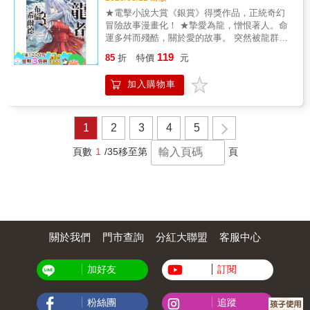
★電擊小說大賞《銀賞》得獎作品，正統奇幻
冒險故事漫畫化！ ★摯愛為龍，憎恨著人。命
運多舛而殘酷，關於愛的故事。 突然被龍群襲
擊的帝都──尼貝龍根。在布倫希爾德的活躍之
119
85
折
特價
元
下，總算成功擊退龍群，但是帝國損傷相當慘
重。西格魯德來到醫院探望布倫希爾德，卻從
加入購物車
她口中得知了意想不到的真相──©Yuiko
Agarizaki 2024 ©Takeru Kirishima 2024
©Aoaso 2024 / KADOKAWA CORPORATION
1
2
3
4
5
頁數
1
/35
移至第
頁
關於我們
門市查詢
分紅大聯盟
客服中心
加好友
訂閱
粉絲團
追蹤