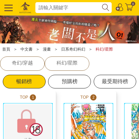
0
首頁
＞
中文書
＞
漫畫
＞
日系奇幻科幻
＞
科幻/星際
奇幻/穿越
科幻/星際
暢銷榜
預購榜
最受期待榜
TOP
TOP
1
2