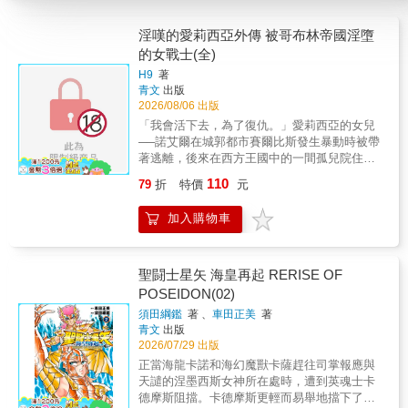
淫嘆的愛莉西亞外傳 被哥布林帝國淫墮
的女戰士(全)
H9
著
青文
出版
2026/08/06 出版
「我會活下去，為了復仇。」愛莉西亞的女兒
──諾艾爾在城郭都市賽爾比斯發生暴動時被帶
著逃離，後來在西方王國中的一間孤兒院住了
下來。有一天，諾艾爾被王國的士兵們帶走，
110
79
折
特價
元
並被養育成強韌的女戰士。這都是為了讓她擔
任在重現過去的「哥布林之戰」中的光榮女戰
加入購物車
士。但實際在鬥技場中舉行的，卻是讓觀眾欣
賞殘虐樂趣的公開處刑──本書特色在日本各大
電子書網站蔚為話題之番外篇！在敗北就會面
臨悽慘下場的鬥技場，女戰士們將與哥布林決
聖闘士星矢 海皇再起 RERISE OF
一死戰!!收錄有幸運的諾艾爾繼承女騎士愛莉西
POSEIDON(02)
亞血統的女戰士，將面臨哥布林大軍「集體圍
須田綱鑑
著 、
車田正美
著
攻」!!甜蜜果實看性喜年長女性的騎士長，如何
青文
出版
運用「天賦異稟」享樂人間以及附錄之哥布林
2026/07/29 出版
漫畫劇場
正當海龍卡諾和海幻魔獸卡薩趕往司掌報應與
天譴的涅墨西斯女神所在處時，遭到英魂士卡
德摩斯阻擋。卡德摩斯更輕而易舉地擋下了兩