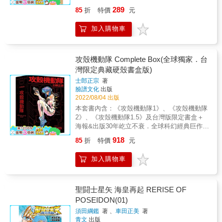
腹大笑──令人目眩神迷的傑作短篇共8篇!! 第
289
85
折
特價
元
二次世界大戰中，日後被評為勝負分歧點的戰
車大戰，就發生在阿拉曼。在阿拉曼發生的一
加入購物車
件小事，卻揭露了沉睡在埃及的沙漠地底下讓
人驚愕的事實？除了標題作品《阿拉曼的神
殿》之外，還有1992年發表以來，超過二十年
都未曾收錄於單行本的夢幻之作、星野流機器
攻殼機動隊 Complete Box(全球獨家．台
人未來戰記《RED－DEATH》也一併收錄！共
灣限定典藏硬殼書盒版)
８篇短篇傑作集所綻放的光芒，將令人目眩神
士郎正宗
著
迷！
臉譜文化
出版
2022/08/04 出版
本套書內含：《攻殼機動隊1》、《攻殼機動隊
2》、《攻殼機動隊1.5》及台灣版限定書盒＋
海報&出版30年屹立不衰．全球科幻經典巨作正
宗原著套書台灣繁體中文版完整重磅問世隨書
918
85
折
特價
元
贈【全球獨家．台灣限定版典藏硬殼書盒+海
報】（海報尺寸29.7cm&times;42cm，共兩
加入購物車
款，隨機出貨）&時間是西元2029年。經歷過
大戰又重建的日本，醫學、生物科技已經進步
到足以讓所有人的大腦直連網路。身體器官皆
有生化義肢可替換，並可生產大量機械生化
聖闘士星矢 海皇再起 RERISE OF
人，人類與機械心靈最後的區別在於是否擁有
POSEIDON(01)
「靈魂=ghost」。&在全面被通訊網路覆蓋下，
須田綱鑑
著 、
車田正美
著
被無可計數的資訊及情報充斥著的世界，已然
青文
出版