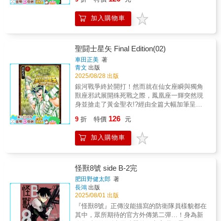
聖闘士來襲的第4集！本書特色少年漫畫傳奇大
作首度全新繪製所有封面＆首度大幅度新增加
加入購物車
筆內容的完全新生!!不僅如此，CHAMPION
RED刊載作品「聖闘士星矢EPISODE.0」亦完
整收錄於第1集中！
聖闘士星矢 Final Edition(02)
車田正美
著
青文
出版
2025/08/28 出版
銀河戰爭終於開打！然而就在仙女座瞬與獨角
獸座邪武展開殊死戰之際，鳳凰座一輝突然現
身並搶走了黃金聖衣!?經由全篇大幅加筆呈現
的新生銀河神話與暗黑聖闘士之間展開了激烈
126
9
折
特價
元
戰鬥的第2集！本書特色少年漫畫傳奇大作首度
全新繪製所有封面＆首度大幅度新增加筆內容
加入購物車
的完全新生!!
怪獸8號 side B-2完
肥田野健太郎
著
長鴻
出版
2025/08/01 出版
『怪獸8號』正傳沒能描寫的防衛隊員樣貌都在
其中，眾所期待的官方外傳第二彈…！身為新