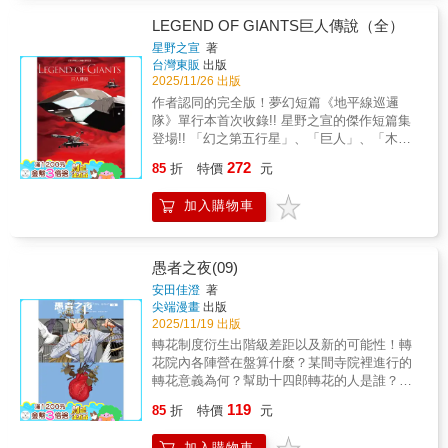
直到「常勝的天才」萊茵哈特與「不敗的魔術
師」楊威利這兩名英雄的出現，人類的命運即
LEGEND OF GIANTS巨人傳說（全）
將改變。3.《銀河英雄傳說Die Neue These》
星野之宣
著
TV動畫第五季製作中!!!
台灣東販
出版
2025/11/26 出版
作者認同的完全版！夢幻短篇《地平線巡邏
隊》單行本首次收錄!! 星野之宣的傑作短篇集
登場!! 「幻之第五行星」、「巨人」、「木
星」──以這些關鍵字連結了星野老師的超人氣
272
85
折
特價
元
SF作品之世界的標題作等共三篇故事!! 6萬年
前。迎接第六冰期的地球，遭到了冰河全面覆
加入購物車
蓋──擁有高度文明並享盡榮華富貴的巨人•泰坦
族，也同樣面臨著滅亡危機。而他們竟然以驚
人的科學力以及精神力，打算提高地表的氣
溫……!?物換星移，來到現代。由於太陽能量
愚者之夜(09)
莫名的減少，使得第七次冰期到來!!賭上存亡的
安田佳澄
著
人類們，竟想出了打造第二顆太陽的驚人手
尖端漫畫
出版
段……!?除了標題作品外，還包含單行本首次
2025/11/19 出版
收錄的《地平線巡邏隊》等共三篇精彩故事!!
轉花制度衍生出階級差距以及新的可能性！轉
花院內各陣營在盤算什麼？某間寺院裡進行的
轉花意義為何？幫助十四郎轉花的人是誰？八
束明良選擇的正義又是？每個組織都有自己的
119
85
折
特價
元
盤算。究竟什麼才是這個世界真正的「幸福」
……✧壓倒性的畫技×獨特卻絕望的世界觀——
加入購物車