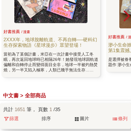
好書推薦
/ 漫畫
好書推薦
/ 
2XXX年，地球脫離軌道、不再自轉──硬科幻
渺小生命
生存探索物語《星球漫步》眾望登場！
第1集震撼
當初為了某個計畫，米亞在一次計畫中接受人工冬
眠，再次返回地球時已相隔26年！她發現地球因軌道
是選擇被眷
偏離和自轉停止而變得面目全非，地球一半被灼熱焚
題作 渺小
燒，另一半又陷入極寒，人類已幾乎無法生存……
中文書 > 全部商品
共計
1651
筆， 頁數
1
/35
篩選
排序
圖片
條列