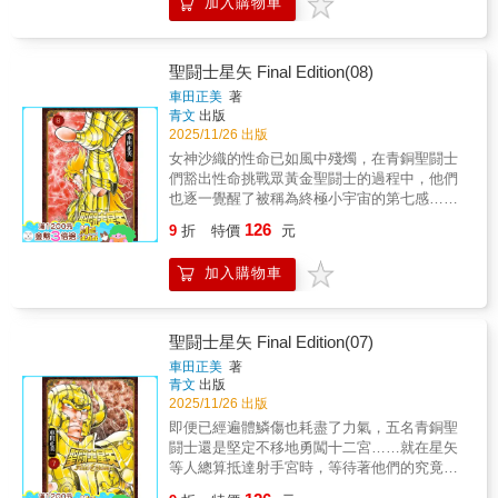
加入購物車
少年漫畫傳奇大作首度全新繪製所有封面＆首
度大幅度新增加筆內容的完全新生!!不僅如此，
CHAMPION RED刊載作品「聖闘士星矢
EPISODE.0」亦完整收錄於第1集中！
聖闘士星矢 Final Edition(08)
車田正美
著
青文
出版
2025/11/26 出版
女神沙織的性命已如風中殘燭，在青銅聖闘士
們豁出性命挑戰眾黃金聖闘士的過程中，他們
也逐一覺醒了被稱為終極小宇宙的第七感……
就在星矢總算抵達教皇殿時，在那裡等著他的
126
9
折
特價
元
竟是？在生死鬥中貫徹信念勇往直前！熱血激
戰的第8集!!本書特色少年漫畫傳奇大作首度全
加入購物車
新繪製所有封面＆首度大幅度新增加筆內容的
完全新生!!不僅如此，CHAMPION RED刊載作
品「聖闘士星矢EPISODE.0」亦完整收錄於第
1集中！
聖闘士星矢 Final Edition(07)
車田正美
著
青文
出版
2025/11/26 出版
即便已經遍體鱗傷也耗盡了力氣，五名青銅聖
闘士還是堅定不移地勇闖十二宮……就在星矢
等人總算抵達射手宮時，等待著他們的究竟是
什麼呢？繼承守護正義的遺志！令人熱淚盈眶