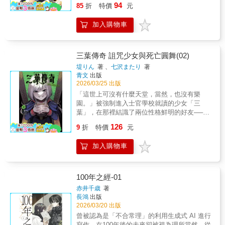
94
85
折
特價
元
是！？我與機器子，愉快的錯誤服侍女僕物語
第７集！
加入購物車
三葉傳奇 詛咒少女與死亡圓舞(02)
堤りん
著 、
七沢またり
著
青文
出版
2026/03/25 出版
「這世上可沒有什麼天堂，當然，也沒有樂
園。」被強制進入士官學校就讀的少女「三
葉」，在那裡結識了兩位性格鮮明的好友──克
羅涅與珊卓，過著不算無聊的日子。某天，三
126
9
折
特價
元
葉被選為實地研修的成員之一，與大砲一同前
往郊外的一座小村莊進行調查。然而，那裡竟
加入購物車
是一個被名為「綠化教」的邪教所污染、藥物
氾濫、理智崩壞的瘋狂村落！三葉一度被失控
的村民殺害並埋葬，但她卻因詛咒之力自地底
復甦，為了清算向她傾瀉的惡意，她將大砲轉
100年之經-01
向了村民們!!!擁有作弊級詛咒能力的少女，將
赤井千歳
著
異世界的邪教村徹底燒盡!!!本書特色與眾不同
長鴻
出版
的轉生故事！這個世界，為我而轉動。與眾不
2026/03/20 出版
同的異世界蹂躪故事，開幕!!!少女純潔的「詛
曾被認為是「不合常理」的利用生成式 AI 進行
咒」蹂躪異世界!!!
寫作，在100年後的未來卻被視為理所當然。從