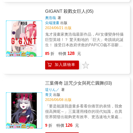
向再度逆轉， 這次PAPICO該如何面臨社會的
惡意!? &
GIGANT 殺戮女巨人(05)
奧浩哉
著
尖端漫畫
出版
2024/06/21 出版
鬼才漫畫家奧浩哉最新作品，AV女優變身特攝
巨型英雄！？ 驚天動地的「巨大」奇蹟就此誕
生！ 接受日本政府求救的PAPICO義不容辭前
往對抗三具破壞神。 她精采的戰鬥吸引全日
128
85
折
特價
元
本，甚至全世界的目光，最後再度成為拯救東
京的英雄。 不同於上次被全世界誤會成亂源，
加入購物車
這次PAPICO成為了全球知名的風雲人物， 不
但代言、通告接到手軟，穿搭造型讓時下年輕
人瘋狂跟風，還即將成為電影主角。 雖然千穗
獲得巨大名聲，但身為普通男生的零，卻產生
三葉傳奇 詛咒少女與死亡圓舞(03)
前所未有的不安全感&hellip;？ &
堤りん／
著
青文
出版
2026/06/08 出版
「要是能讓我盡量多看看你痛苦的表情，我會
很高興呢～」三葉運用殘存的現代知識，在異
世界開發出能夠更有效率、更迅速地大量處決
犯人的全新「人道處刑器具・斷頭台」。來自
126
9
折
特價
元
其體內三個靈魂的瘋狂與憎恨進一步彼此交
融，為了追求一個「不無聊的世界」而持續一