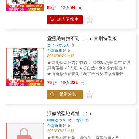
治家‧鬼舞辻盯上秘寶『藍色彼岸花』而展開行
94
85
折
特價
元
動…？手忙腳亂的學園搞笑漫畫，熱鬧非凡的
最後一集！
加入購物車
靈靈總總拍不到（４）首刷特裝版
コノシマルカ
著
台灣角川
出版
2026/08/20 出版
★首刷特裝版內容收錄： ◎本集漫畫 ◎拍立得
風典藏書卡3入組 ★超自然✕少年少女相遇！
★清新恐怖青春劇!! 為了救出反覆做出捐錢等
奇怪行徑的日下，黑桐與橘潛入了恐怖館。而
221
79
折
特價
元
日下被附身且無可挽回的模樣，使兩人為之震
懾…謎之驅魔師篇，荒謬的收場!?其他還有瀏
貨到通知
海剪過頭，靈異體質覺醒等事，橘也忙碌不已
的第四集!!© 2026 KONOSHIMARUKA /
SHOGAKUKAN
汙穢的聖地巡禮（１）
桃井ゆづき
著 、
背筋
著
台灣角川
出版
2026/07/23 出版
★明明本該只是「造假的」靈異故事才對──