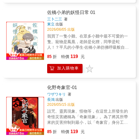
佐橋小弟的妖怪日常 01
三卜二三
著
東立
出版
2026/06/05 出版
我買了一隻小雞。在眾多小雞中最不可愛的一
隻。寵物是鳳凰，老師是化狸，同學是蛇
人！？平凡的小學生‧佐橋小弟彷彿呼吸般自然
遭遇的古怪人、事、物。由在刻畫非人角色方
119
85
折
特價
元
面廣受好評的新銳作家呈獻，一個光怪陸離的
日常故事。
加入購物車
化野奇象官-01
ワザワキリ
著
長鴻
出版
2026/05/15 出版
詛咒、靈異現象、怪物等，在這世上所發生的
奇怪災害總稱為「奇象現象」。為了將其所帶
來的災害抑制到最小，以「奇象官」身分工作
的化野阿鼻，今天也突然接到了工作。千奇百
119
85
折
特價
元
怪的神祕事件，正式開演。