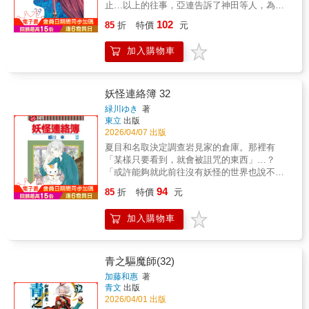
止…以上的往事，亞連告訴了神田等人，為了
解開聖戰之謎，亞連和喬尼、林克一起拜訪某
102
85
折
特價
元
家舊書店…。
加入購物車
妖怪連絡簿 32
緑川ゆき
著
東立
出版
2026/04/07 出版
夏目和名取決定調查岩見家的倉庫。那裡有
「某樣只要看到，就會被詛咒的東西」…？
「或許能夠就此前往沒有妖怪的世界也說不
定」││〈倉庫被封閉〉。夏目感覺家中出現異
94
85
折
特價
元
樣。和貓咪老師一起巡邏的期間，不知為何，
夏目變成了人偶的樣子？││〈陌生的我家〉。
加入購物車
青之驅魔師(32)
加藤和惠
著
青文
出版
2026/04/01 出版