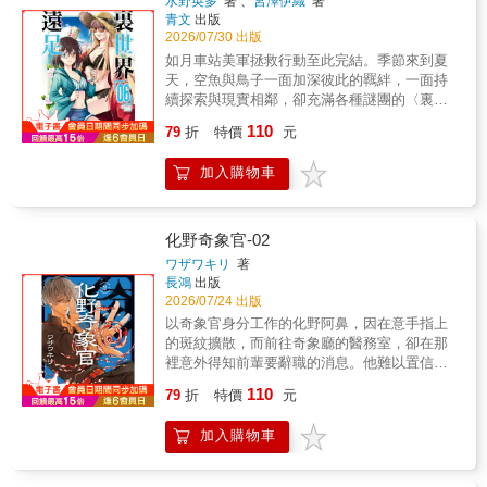
水野英多
著 、
宮澤伊織
著
青文
出版
2026/07/30 出版
如月車站美軍拯救行動至此完結。季節來到夏
天，空魚與鳥子一面加深彼此的羈絆，一面持
續探索與現實相鄰，卻充滿各種謎團的〈裏世
界〉。兩人來到位於沖繩觀光景點〈裏側〉的
110
79
折
特價
元
邊境海灘，並且在那裡見到了…!?兩名女子的
怪異探險生存之旅完全漫畫化第６集驚駭登
加入購物車
場！另外特別收錄原作者‧宮澤伊織老師的全新
短篇小說!!本書特色新銳SF作家全力呈現與
「日常」比鄰而居的「非日常」。繼小說之
後，漫畫版堂堂登場！電視動畫播出後好評不
化野奇象官-02
斷！前去探尋「不應調查的事物」吧——女大
ワザワキリ
著
學生．紙越空魚在偶然間發現的另一個世界
長鴻
出版
〈裏側〉，是一個充滿種種日本知名的危險怪
2026/07/24 出版
談與都市傳說，神祕而不可解的世界。在因緣
以奇象官身分工作的化野阿鼻，因在意手指上
際會之下，她於〈裏側〉結識了仁科鳥子，由
的斑紋擴散，而前往奇象廳的醫務室，卻在那
兩個女孩子展開的異世界探險求生譚就此開
裡意外得知前輩要辭職的消息。他難以置信，
幕！
立刻跑去尋找前輩…墜入千奇百怪的神祕深
110
79
折
特價
元
淵。
加入購物車