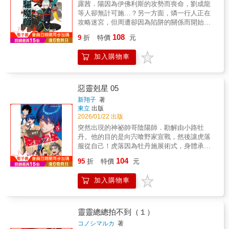
露茜．陽因為伊佛利斯的攻勢而喪命，劉成龍
等人卻無計可施…？另一方面，燐一行人正在
攻略迷宮，但周遭卻因為陷阱的關係而開始逐
步融解。為了脫離困境，有四人決定當場留
108
9
折
特價
元
下；不過還是沒能把門撐住…!?本書特色★日
本累積銷售超過1200萬本！★2011年動畫化，
加入購物車
2012年電影化。★2012、2014年兩度改編成真
人舞台劇。★原創小說《HOME SWEET
HOME》、《週末英雄》；動畫設定集
《COLOR BIBLE》；彩稿集《口袋畫廊》與公
惡靈剋星 05
式設定集《青之驅魔師 正十字騎士團導覽書》
新翔子
著
好評發售中。★日本動畫進入第四季!!
東立
出版
2026/01/22 出版
突然出現的神祕帥哥陰陽師．勘解由小路牡
丹。他的目的是向宍喰野家宣戰，然後讓虎落
服從自己！虎落因為牡丹施展術式，身體承受
了大量惡靈侵襲……惡靈進入了人類內心的黑
104
95
折
特價
元
暗。形成那片黑暗的過去究竟是──
加入購物車
靈靈總總拍不到（１）
コノシマルカ
著