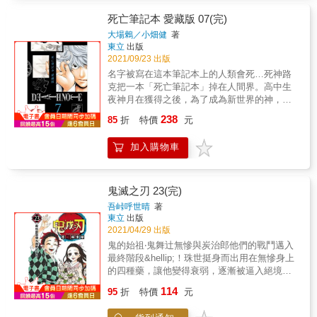
死亡筆記本 愛藏版 07(完)
大場鶇／小畑健
著
東立
出版
2021/09/23 出版
名字被寫在這本筆記本上的人類會死…死神路
克把一本「死亡筆記本」掉在人間界。高中生
夜神月在獲得之後，為了成為新世界的神，他
開始肅清兇惡的罪犯。也成為化名「奇樂」的
238
85
折
特價
元
恐怖存在。另一方面，因為犯罪者接二連三神
秘死亡，名偵探Ｌ展開調查。月與Ｌ…兩人壯
加入購物車
烈的對戰自此開幕。
鬼滅之刃 23(完)
吾峠呼世晴
著
東立
出版
2021/04/29 出版
鬼的始祖‧鬼舞辻無慘與炭治郎他們的戰鬥邁入
最終階段&hellip;！珠世挺身而出用在無慘身上
的四種藥，讓他變得衰弱，逐漸被逼入絕境。
炭治郎與禰豆子，以及鬼殺隊的命運將會如
114
95
折
特價
元
何？與鬼之間漫長的戰鬥，終於來到決勝時
刻！