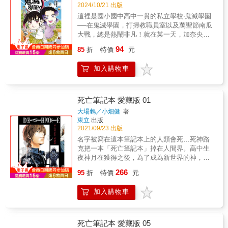
2024/10/21 出版
這裡是國小國中高中一貫的私立學校‧鬼滅學園
──在鬼滅學園，打掃教職員室以及萬聖節南瓜
大戰，總是熱鬧非凡！就在某一天，加奈央的
髮飾不見了！那是她跟加奈惠‧忍這對姊妹戴的
94
85
折
特價
元
一樣，非常重要的東西…這下如何是好？手忙
腳亂的學園搞笑漫畫，第3集！
加入購物車
死亡筆記本 愛藏版 01
大場鶇／小畑健
著
東立
出版
2021/09/23 出版
名字被寫在這本筆記本上的人類會死…死神路
克把一本「死亡筆記本」掉在人間界。高中生
夜神月在獲得之後，為了成為新世界的神，他
開始肅清兇惡的罪犯。也成為化名「奇樂」的
266
95
折
特價
元
恐怖存在。另一方面，因為犯罪者接二連三神
秘死亡，名偵探Ｌ展開調查。月與Ｌ…兩人壯
加入購物車
烈的對戰自此開幕。
死亡筆記本 愛藏版 05