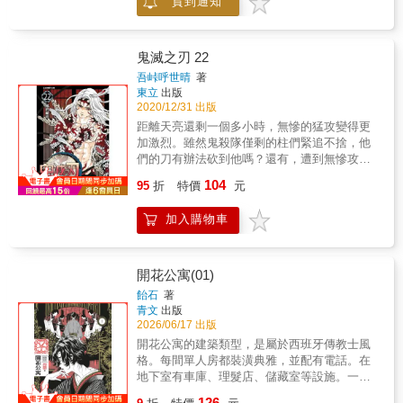
貨到通知
鬼滅之刃 22
吾峠呼世晴
著
東立
出版
2020/12/31 出版
距離天亮還剩一個多小時，無慘的猛攻變得更
加激烈。雖然鬼殺隊僅剩的柱們緊追不捨，他
們的刀有辦法砍到他嗎？還有，遭到無慘攻擊
而倒下的炭治郎呢…。每個人都使出全力，這
104
95
折
特價
元
一戰將挑戰大家的極限…！
加入購物車
開花公寓(01)
飴石
著
青文
出版
2026/06/17 出版
開花公寓的建築類型，是屬於西班牙傳教士風
格。每間單人房都裝潢典雅，並配有電話。在
地下室有車庫、理髮店、儲藏室等設施。一樓
設有公共餐廳、宴會廳，以及交誼廳。本公寓
126