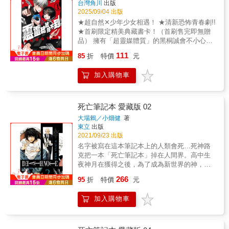
台灣角川
出版
2025/09/04 出版
★超自然✕少年少女相遇！ ★清新恐怖青春劇!!
★首刷限定精美典藏書卡！（首刷售完即無贈
品） 擁有「超靈媒體質」的黑桐誠會不小心吸
引那些不該被看見的東西。他與將熱情獻給超
111
85
折
特價
元
自然研究社的橘美知留相遇後，世界便開始產
生變化──被靈體追趕的少年，與追逐靈體的少
加入購物車
女所展開的清新恐怖青春劇，就此開幕!!©
2025 Kawabatao / SHOGAKUKAN
死亡筆記本 愛藏版 02
大場鶇／小畑健
著
東立
出版
2021/09/23 出版
名字被寫在這本筆記本上的人類會死…死神路
克把一本「死亡筆記本」掉在人間界。高中生
夜神月在獲得之後，為了成為新世界的神，他
開始肅清兇惡的罪犯。也成為化名「奇樂」的
266
95
折
特價
元
恐怖存在。另一方面，因為犯罪者接二連三神
秘死亡，名偵探Ｌ展開調查。月與Ｌ…兩人壯
加入購物車
烈的對戰自此開幕。