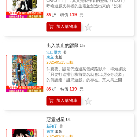
CRASH！」，其實是製作者的靈魂（HOST）
呼喚遊戲支持者的生靈並創造出來的「沒有批
評的夢世界」。鼴鼠一行想要打倒大魔王並驅
119
85
折
特價
元
走靈（HOST），但隨著遊戲進度，越來越顯而
易見的，卻是製作者心中的黑暗面──。他們能
加入購物車
夠打到真結局嗎？詛咒遊戲篇……進入最後高
潮！
出入禁止的鼴鼠 05
江口夏実
著
東立
出版
2025/05/15 出版
仲夏夜。鼴鼠們透過某個網路影片，得知據說
「只要打進排行榜前幾名就會出現怪奇現象」
的傳說級「詛咒遊戲」的存在。眾人馬上開始
玩，結果玩得太投入忍不住熬夜，緊 接 著 睡
119
85
折
特價
元
魔 來 襲……。醒來時，卻已經被吸進遊戲中
了！而且還是2頭身的毛茸茸動物外觀──！
加入購物車
CLEAR（過關） or DIE（死亡）！壓 力 摳 米
玩 法 要 當 心。
惡靈剋星 01
新翔子
著
東立
出版
2025/03/10 出版