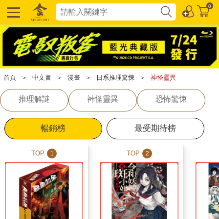
0
首頁
＞
中文書
＞
漫畫
＞
日系推理驚悚
＞
神怪靈異
推理解謎
神怪靈異
恐怖驚悚
暢銷榜
最受期待榜
TOP
TOP
1
2