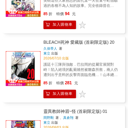
美樹這些大家熟悉的面孔某一天在童守町體驗
過的各種不為人知的故事。完全收錄曾在
JUMP+上連載的7篇最新作！又能再次見到我
94
85
折
特價
元
們最愛的神眉了！精彩的「＋」(PLUS)故事，
解禁！
加入購物車
BLEACH死神 愛藏版 (首刷限定版) 20
久保帯人
著
東立
出版
2026/07/10 出版
護廷十三隊與強敵．巴拉岡的從屬官展開對
峙！陷入絕境的亂菊雖然被雛森所救，兩人仍
遭到出乎意料的反擊而面臨危機…！山本總隊
長面對外形怪異的敵人終於有所行動！一護與
281
85
折
特價
元
烏魯基歐拉再次對峙！為了從敵陣．虛夜宮將
織姬救出，他不屈服的鬥志向對方挑戰！而烏
加入購物車
魯基歐拉也因此解放自己的力量…？首刷限定
詩卡 約5.5*14cm 紙
靈異教師神眉~怪 (首刷限定版) 01
岡野剛
著 、
真倉翔
著
東立
出版
2026/08/03 出版