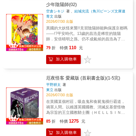
少年陰陽師(02)
空倉シキジ
著 、
結城光流（角川ビーンズ文庫連
載）
著
青文
出版
2026/07/30 出版
異國的大妖怪來襲!!見習陰陽師能夠保護京都嗎
――!?平安時代。13歲的昌浩是稀世的陰陽
師．安倍晴明之孫。仍不成氣候的昌浩為了超
越祖父的成就，正在與物怪搭檔．小怪一起修
110
79
折
特價
元
行！昌浩被真實身分是「十二神將．紅蓮」的
小怪救了一命，並在尋找內裏發生火災的不解
加入購物車
之謎。不過在調查期間，遭遇來自遠方的大妖
怪來襲!!為了保護京都，昌浩做出了賭上性命的
「決定」――!?大受好評的陰陽師系列漫畫
版，劇情急轉直下的第二集！本書特色我說過
厄夜怪客 愛藏版 (首刷書盒版)(1-5完)
好幾次，不要叫我晴明的孫子!!為了打倒妖怪，
平野耕太
著
超越祖父．安倍晴明的成就，少年陰陽師展開
東立
出版
戰鬥――――!!主角是安倍晴明的孫子!?日本累
2026/07/30 出版
計突破600萬冊（含電子書）的超人氣系列改編
在英國某個村莊，吸血鬼和食屍鬼橫行霸道，
漫畫版上市！
禍害人間。以維護英國國教、消滅反基督怪物
為宗旨的王立國教騎士團（ＨＥＬＬＳＩＮ
Ｇ）派出強悍、恐怖的吸血鬼殺手阿爾卡特前
1275
85
折
特價
元
往鎮壓。阿爾卡特雖打敗邪物，卻也間接將倒
楣的女警西洛斯．維多利亞變成吸血鬼……
加入購物車