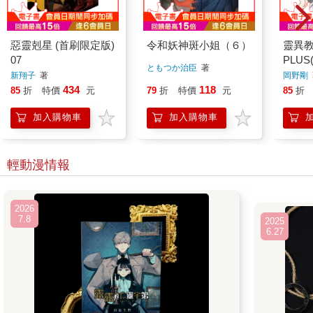
惡靈剋星 (首刷限定版)
令和妖神斑小姐（６）
靈異
07
PLUS
ともつか治臣
著
新翔子
著
岡野剛
434
118
85
折
特價
元
79
折
特價
元
85
折
加入購物車
加入購物車
輕動漫情報
2026
7.8
2025
6.27