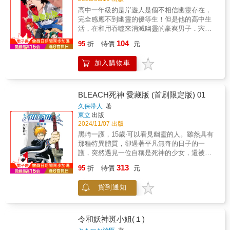
高中一年級的是岸遊人是個不相信幽靈存在，
完全感應不到幽靈的優等生！但是他的高中生
活，在和用吞噬來消滅幽靈的豪爽男子．宍喰
野虎落的相遇後，朝著出乎意料的方向展開！
104
95
折
特價
元
以鎌倉為舞台，一群男高中生消滅惡靈的青春
喜劇就此開始！
加入購物車
BLEACH死神 愛藏版 (首刷限定版) 01
久保帯人
著
東立
出版
2024/11/07 出版
黑崎一護，15歲‧可以看見幽靈的人。雖然具有
那種特異體質，卻過著平凡無奇的日子的一
護，突然遇見一位自稱是死神的少女，還被叫
做「虛」的惡靈攻擊。一護從虛手中拯救家人
313
95
折
特價
元
後，憑著附在鸚鵡身上些許的靈氣尋找茶渡
時，在路上遇到了身體虛弱的夏梨。夏梨與靈
貨到通知
產生共鳴而向他泣訴。那個被虛所緊咬不放的
靈有著什麼樣悲傷的過去…？首刷限定詩卡 約
5.5*14cm 紙
令和妖神斑小姐(１)