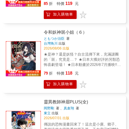
堂。沉睡在那裡的是100年前莫名死亡的米德奈
119
85
折
特價
元
特家的么女‧露露…。『童話落幕之後』的田島
生野所獻上的哥德式恐怖推理劇登場！
加入購物車
令和妖神斑小姐（６）
ともつか治臣
著
台灣角川
出版
2026/08/06 出版
★是神？還是妖怪？自古流傳下來，充滿謎團
的「斑」究竟是…？ ★日本大獲好評的另類恐
怖喜劇登場！ ★日本動畫於2026年7月播映!!
日向與周的同班同學刷子被神祕的怪異附身
118
79
折
特價
元
了!?聰明的大蛇這次大．展．身．手!!發生奇異
現象也不以為意，城鎮和三十木谷姊弟都因為
加入購物車
各種事件超級熱鬧！作祟神靈今天也全力吐嘈
中！©Haruomi Tomotsuka 2025KADOKAWA
CORPORATION
靈異教師神眉PLUS(全)
岡野剛
著 、
真倉翔
著
東立
出版
2026/07/31 出版
傳說的恐怖漫畫回來了！這次是小廣、鄉子、