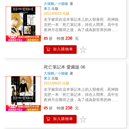
大場鶇／小畑健
著
東立
出版
2021/09/23 出版
名字被寫在這本筆記本上的人類會死…死神路
克把一本「死亡筆記本」掉在人間界。高中生
夜神月在獲得之後，為了成為新世界的神，他
開始肅清兇惡的罪犯。也成為化名「奇樂」的
238
85
折
特價
元
恐怖存在。另一方面，因為犯罪者接二連三神
秘死亡，名偵探Ｌ展開調查。月與Ｌ…兩人壯
加入購物車
烈的對戰自此開幕。
死亡筆記本 愛藏版 06
大場鶇／小畑健
著
東立
出版
2021/09/23 出版
名字被寫在這本筆記本上的人類會死…死神路
克把一本「死亡筆記本」掉在人間界。高中生
夜神月在獲得之後，為了成為新世界的神，他
開始肅清兇惡的罪犯。也成為化名「奇樂」的
238
85
折
特價
元
恐怖存在。另一方面，因為犯罪者接二連三神
秘死亡，名偵探Ｌ展開調查。月與Ｌ…兩人壯
加入購物車
烈的對戰自此開幕。