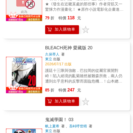
★《發生在近畿某處的那些事》作者背筋又一
驚悚力作漫畫化！ ★原作小說電影化企畫進行
中！ 自由編輯小林企劃要替YouTuber阿帥小
118
79
折
特價
元
池，也就是池田所經營的頻道「靈異不良少年
ch」出版粉絲書。而池田為此造訪靈異景點的
加入購物車
追加採訪內容，本該只是「造假」的才對……
©Yuzuki Momoi 2025 ©Sesuji 2025 /
KADOKAWA CORPORATION
BLEACH死神 愛藏版 20
久保帯人
著
東立
出版
2026/07/17 出版
護廷十三隊與強敵．巴拉岡的從屬官展開對
峙！陷入絕境的亂菊雖然被雛森所救，兩人仍
遭到出乎意料的反擊而面臨危機…！山本總隊
長面對外形怪異的敵人終於有所行動！一護與
247
85
折
特價
元
烏魯基歐拉再次對峙！為了從敵陣．虛夜宮將
織姬救出，他不屈服的鬥志向對方挑戰！而烏
加入購物車
魯基歐拉也因此解放自己的力量…？
鬼滅學園！ 03
帆上夏希
著 、
吾峠呼世晴
著
東立
出版