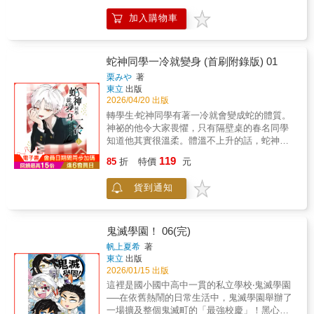
的學園搞笑漫畫，第2集！
加入購物車
蛇神同學一冷就變身 (首刷附錄版) 01
栗みや
著
東立
出版
2026/04/20 出版
轉學生‧蛇神同學有著一冷就會變成蛇的體質。
神祕的他令大家畏懼，只有隔壁桌的春名同學
知道他其實很溫柔。體溫不上升的話，蛇神同
學就無法變回人類。春名同學開始留意替他取
119
85
折
特價
元
暖…？人外男生與普通女高中生，體溫漸漸上
升型的青春戀愛喜劇♪首刷附錄角色小卡 約
貨到通知
5.4*8.6cm 紙
鬼滅學園！ 06(完)
帆上夏希
著
東立
出版
2026/01/15 出版
這裡是國小國中高中一貫的私立學校‧鬼滅學園
──在依舊熱鬧的日常生活中，鬼滅學園舉辦了
一場擴及整個鬼滅町的「最強校慶」！黑心政