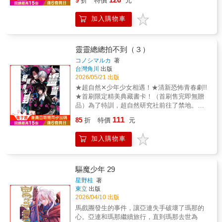
9
折
特價
元
摒棄奢華，提供舒適愜意的生活。我們尊重各
位住戶的習慣，同時倡導隨心所欲且先進的生
加入購物車
活。本書特色親手殺害丈夫的婦人、年齡相差
懸殊的偵探搭檔、只在深夜時分現身的雙胞
胎……大正末年，在翻譯家男子移居的公寓
裡，每個住戶全都有「難言之隱」。
靈靈總總拍不到（３）
コノシマルカ
著
台灣角川
出版
2026/05/21 出版
★超自然✕少年少女相遇！★清新恐怖青春劇!!
★首刷限定精美典藏書卡！（首刷售完即無贈
品）為了特訓，超自然研究社前往了禁地。雖
然一行人對久違的課外活動充滿幹勁，卻遇到
111
85
折
特價
元
了名為「禁域摧毀隊」的該遭天譴直播主，被
捲入與怨靈玩賭命遊戲的局面!?其他還有惡靈
加入購物車
家庭教師，以及恐怖的夏日祭典…讓人心跳加
速、心神不寧的第三集!!© 2026
KONOSHIMARUKA / SHOGAKUKAN
驅魔少年 29
星野桂
著
東立
出版
2026/04/10 出版
馬戲團發生的事件，讓亞連失手破壞了瑪那的
心。亞連和瑪那繼續旅行，直到瑪那去世為