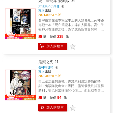
死亡筆記本 愛藏版 04
大場鶇／小畑健
著
東立
出版
2021/09/23 出版
名字被寫在這本筆記本上的人類會死…死神路
克把一本「死亡筆記本」掉在人間界。高中生
夜神月在獲得之後，為了成為新世界的神，他
開始肅清兇惡的罪犯。也成為化名「奇樂」的
238
85
折
特價
元
恐怖存在。另一方面，因為犯罪者接二連三神
秘死亡，名偵探Ｌ展開調查。月與Ｌ…兩人壯
加入購物車
烈的對戰自此開幕。
鬼滅之刃 21
吾峠呼世晴
著
東立
出版
2020/09/28 出版
與上弦之壹的激戰，終於來到決定勝負的時
刻！鬼殺隊使出全力戰鬥，儘管最後終於贏得
勝利，卻也付出慘痛的代價…。而且就在無限
城的深處，鬼的始祖‧鬼舞辻開始行動…！此
94
85
折
特價
元
時，炭治郎將會──？
加入購物車