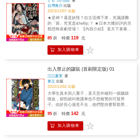
ともつか治臣
著
台灣角川
出版
2023/12/07 出版
★是神？還是妖怪？自古流傳下來，充滿謎團
的「斑」究竟是&hellip;？ ★日本大獲好評的另
類恐怖喜劇登場！ 【內容介紹】 某天下著暴風
雨，圍欄因山坡坍方毀壞， 一對姊弟踏入長久
119
85
折
特價
元
以來禁止進入的土地， 遇見世人害怕的怪異
&hellip;&hellip; 「吾姑且是會作祟的神靈喔!?
加入購物車
看到這奇怪的外表， 你們都沒有什麼感覺
嗎!?!?」 絲毫不動搖的姊弟反倒稱呼怪異為斑
小姐， 還更親近她!? &copy;Haruomi
Tomotsuka 2022 KADOKAWA
出入禁止的鼴鼠 (首刷限定版) 01
CORPORATION
江口夏実
著
東立
出版
2022/12/02 出版
大學生真木與八重子，某天意外碰到一個腦袋
噴血，卻拒絕叫救護車也不想報警的可疑男
子。由於良心過意不去，他們堅持要幫那男
子，卻因此踏進了「抽屜小徑」，並且目睹可
142
95
折
特價
元
疑男子「鼴鼠」用提燈治好了自己的傷……就
在認識了這個號稱「被禁止出入陰間」的男子
加入購物車
後，他們看到的世界也開始有所不同，各種不
可「死」議的靈異事件接踵而來！首刷限定明
信片 約10*15cm 紙質