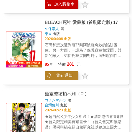
加入購物車
BLEACH死神 愛藏版 (首刷限定版) 17
久保帯人
著
東立
出版
2026/04/08 出版
石田和戀次遭到薩耶爾阿波羅奇妙的陷阱困
住。另一方面，一護為了保護織姬和涅爾，與
新的敵人．諾伊托拉展開對峙，面對壓倒性的
實力他卻無計可施……此時，涅爾突然出現異
281
85
折
特價
元
狀，展現真正的實力，卻又恢復成小孩子的模
樣，再次陷入危機！織姬的能力也遭到封鎖，
貨到通知
讓一護他們走頭無路……此時出現強大的幫
手……？首刷限定詩卡 約5.5*14cm 紙
靈靈總總拍不到（２）
コノシマルカ
著
台灣角川
出版
2026/02/23 出版
★超自然✕少年少女相遇！★清新恐怖青春劇!!
★首刷限定精美典藏書卡！（首刷售完即無贈
品）黑桐與橘在超自然研究社以參加全國大賽