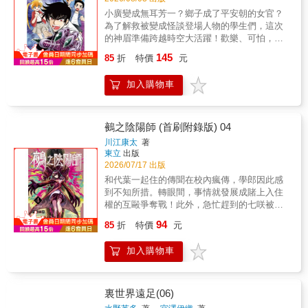
小廣變成無耳芳一？鄉子成了平安朝的女官？
為了解救被變成怪談登場人物的學生們，這次
的神眉準備跨越時空大活躍！歡樂、可怕，還
能學到東西~?跟5年3班一起跳進傳承的世界
145
85
折
特價
元
吧！新時代的「神眉」隆重誕生！首刷限定簽
名留言卡 約10*15cm 紙收藏卡 約10*15cm 紙
加入購物車
鵺之陰陽師 (首刷附錄版) 04
川江康太
著
東立
出版
2026/07/17 出版
和代葉一起住的傳聞在校內瘋傳，學郎因此感
到不知所措。轉眼間，事情就發展成賭上入住
權的互毆爭奪戰！此外，急忙趕到的七咲被幻
妖附身…。首刷附錄明信片 約10*15 cm 紙
94
85
折
特價
元
加入購物車
裏世界遠足(06)