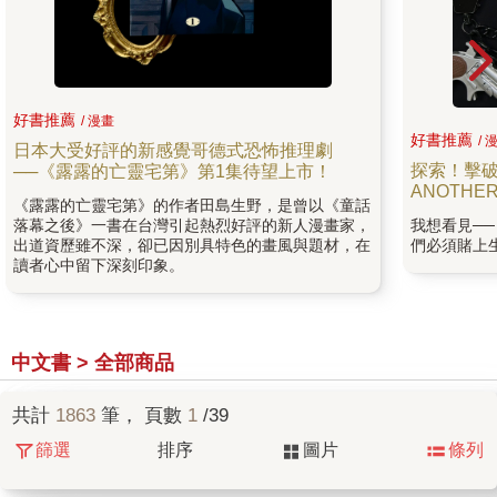
好書推薦
/ 漫畫
好書推薦
/ 
日本大受好評的新感覺哥德式恐怖推理劇
探索！擊破
──《露露的亡靈宅第》第1集待望上市！
ANOTHE
《露露的亡靈宅第》的作者田島生野，是曾以《童話
落幕之後》一書在台灣引起熱烈好評的新人漫畫家，
我想看見──
出道資歷雖不深，卻已因別具特色的畫風與題材，在
們必須賭上
讀者心中留下深刻印象。
中文書 > 全部商品
共計
1863
筆， 頁數
1
/39
篩選
排序
圖片
條列