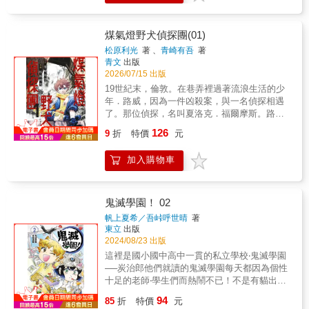
煤氣燈野犬偵探團(01)
松原利光
著 、
青崎有吾
著
青文
出版
2026/07/15 出版
19世紀末，倫敦。在巷弄裡過著流浪生活的少
年．路威，因為一件凶殺案，與一名偵探相遇
了。那位偵探，名叫夏洛克．福爾摩斯。路威
對不顧底層階級的福爾摩斯感到憤恨，同時為
126
9
折
特價
元
了拯救被犯罪與陰謀所籠罩之魔都倫敦的流浪
兒們，毅然決定成為替他做事的「獵犬」。屬
加入購物車
於少年們的地下街區(暗巷地帶)懸疑史詩，正式
揭幕！本書特色★地下街區(暗巷地帶) 懸疑史
詩，第1集！★這是穿梭於街道野狗們(游擊隊)
的故事。
鬼滅學園！ 02
帆上夏希／吾峠呼世晴
著
東立
出版
2024/08/23 出版
這裡是國小國中高中一貫的私立學校‧鬼滅學園
──炭治郎他們就讀的鬼滅學園每天都因為個性
十足的老師‧學生們而熱鬧不已！不是有貓出現
在學校，就是去泡溫泉卻引起騷動，還有為了
94
85
折
特價
元
考試而集訓，夜晚的學校出現妖怪？手忙腳亂