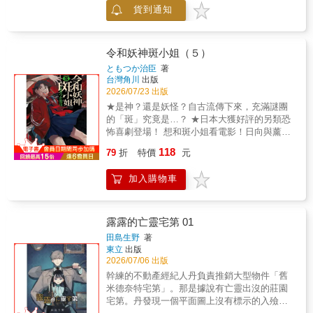
貨到通知
令和妖神斑小姐（５）
ともつか治臣
著
台灣角川
出版
2026/07/23 出版
★是神？還是妖怪？自古流傳下來，充滿謎團
的「斑」究竟是…？ ★日本大獲好評的另類恐
怖喜劇登場！ 想和斑小姐看電影！日向與薰因
此和斑小姐來到洞穴。然而和平常一樣開心地
118
79
折
特價
元
玩耍時……斑小姐身上發生了異變!?怎麼辦!?會
變成怎樣!?三十木谷姊弟!!©Haruomi
加入購物車
Tomotsuka 2024KADOKAWA
CORPORATION
露露的亡靈宅第 01
田島生野
著
東立
出版
2026/07/06 出版
幹練的不動產經紀人丹負責推銷大型物件「舊
米德奈特宅第」。那是據說有亡靈出沒的莊園
宅第。丹發現一個平面圖上沒有標示的入殮