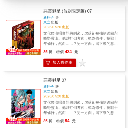
惡靈剋星 (首刷限定版) 07
新翔子
著
東立
出版
2026/07/20 出版
文化祭演唱會即將到來，虎落卻被強制送回宍
喰野靈山。他以打倒考官．柩為條件，挑戰十
年修行，然而……？另一方面，留下來的惡靈
剋星成員之間瀰漫著不安……那股焦躁讓崎跟
434
85
折
特價
元
是安和多聞發生衝突──？
加入購物車
惡靈剋星 07
新翔子
著
東立
出版
2026/07/20 出版
文化祭演唱會即將到來，虎落卻被強制送回宍
喰野靈山。他以打倒考官．柩為條件，挑戰十
年修行，然而……？另一方面，留下來的惡靈
剋星成員之間瀰漫著不安……那股焦躁讓崎跟
94
85
折
特價
元
是安和多聞發生衝突──？