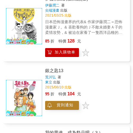
伊藤潤二
著
尖端漫畫
出版
2021/03/25 出版
日本恐怖漫畫界的代表& 作家伊藤潤二＝恐怖
漫畫家Ｊ。& 喜歡養狗的Ｊ不敵未婚妻Ａ子的
柔情攻勢，& 被迫在家養了一隻西洋品種的幼
貓小六、& 以及一臉妖貓模樣的撒嬌鬼小四。&
128
85
折
特價
元
這兩隻嬌客完全不肯親近Ｊ，讓Ｊ的心裡十分
不是滋味。&hellip;&hellip;加油吧，Ｊ！& & 恐
加入購物車
怖與搞笑只是一線之隔。& 恐怖漫畫家的搞笑
貓咪漫畫！ &
銀之匙13
荒川弘
著
東立
出版
2015/08/10 出版
104
95
折
特價
元
貨到通知
我的男魂 成為祭品吧（３）