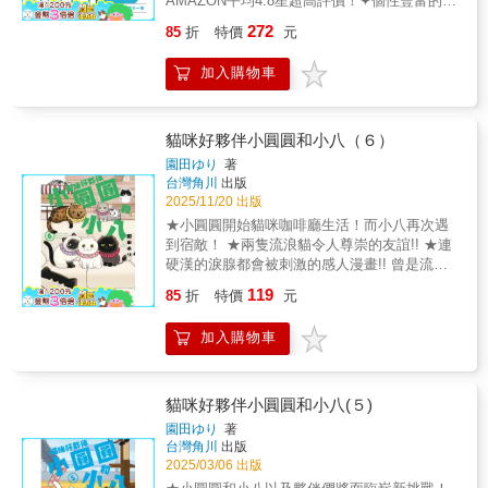
AMAZON平均4.8星超高評價！✦個性豐富的三
隻企鵝今天也在咖啡館努力工（賣）作
272
85
折
特價
元
（萌）！✦三隻企鵝＋帥哥組合湊＆優一，這
次將帶大家一起前往作者故鄉函館旅行──【首
加入購物車
刷贈送】「謹賀新年」收藏卡歡迎光臨由企鵝
＆帥哥為您服務的超人氣咖啡館!!!企鵝們今天
也精神飽滿地來到咖啡館上班！撒嬌、變身成
女僕、睡覺、吃東西……依然大為活躍（？）
貓咪好夥伴小圓圓和小八（６）
人類被自由奔放的企鵝耍得團團轉的日常生活
園田ゆり
著
第２彈。✦✦✦CAFÉ MICHIKAKE賣點➊性格
台灣角川
出版
迥異卻都超級可愛的三隻企鵝CAFÉ
2025/11/20 出版
MICHIKAKE賣點➋面無表情卻能幹帥氣的打工
★小圓圓開始貓咪咖啡廳生活！而小八再次遇
小弟為每天都很努力的你送上一杯元氣滿滿的
到宿敵！ ★兩隻流浪貓令人尊崇的友誼!! ★連
特調，把疲勞通通趕走♥♥♥【首刷贈送‧謹賀新
硬漢的淚腺都會被刺激的感人漫畫!! 曾是流浪
年收藏卡】在一年之始，由企鵝咖啡館的各位
貓的小圓圓以及牠的夥伴們從「中途貓收容
119
為大家獻上滿滿祝福！規格：10.2×14.5cm，
85
折
特價
元
所」畢業，來到「中途貓咖啡廳」！被絡繹不
全彩印刷，維納斯壓紋麗錡紙。【本書特色】
絕的人類寵愛、遇見許多陌生的貓咪，甚至還
✦將大受歡迎的插畫世界觀延伸為漫畫，每一
加入購物車
出現了互相競爭的貓咪…環境與外面的世界和
頁都漂亮到想放大收藏！✦全書以青色為基調
收容所都截然不同，展開作為貓咪咖啡廳成員
呈現，具有特色的手法將企鵝的可愛表現得活
的新日常！另一方面，小八因為咬人習慣被留
靈活現。✦集結高人氣短篇＆全新繪製內容，
在收容所，而宿敵卻來到了身邊──© Yuri
貓咪好夥伴小圓圓和小八(５)
誠意滿滿的單行本登場★
Sonoda / KODANSHA LTD.
園田ゆり
著
台灣角川
出版
2025/03/06 出版