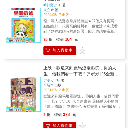
時計野はり
著
東立
出版
2024/05/17 出版
龍一等人接受春季身體檢查★即使只有長高一
點點也好，想長高的噓川有一個秘計？奇凜看
到了媽媽結婚時的新娘照，因此也想要當新娘
的她開始尋找丈夫&hellip;？還收錄了描寫孩子
104
95
折
特價
元
們接受偶像指導的故事「大家當偶像」等三個
特別篇&hearts;
加入購物車
上映：歡迎來到跑馬燈電影院，你的人
生，借我們看一下吧？アボガド6全新畫
集，最觸動人心的觀「影」體驗，隨書附
アボガド6
著
平裝本
出版
贈手稿別冊！
2021/07/12 出版
歡迎來到跑馬燈電影院， 你的人生，借我們看
一下吧？ アボガド6全新畫集 最觸動人心的觀
「影」體驗！ 本書特色 ★插畫量全系列最多！
推特粉絲突破160萬，アボガド6繼《果實》、
378
9
折
特價
元
《剝製》之後第三本全彩畫集！更勝之前的插
畫量，230幅全彩插畫除了「致鬱」和「治癒」
加入購物車
兩種風格外，並收錄アボガド6廣受好評的「天