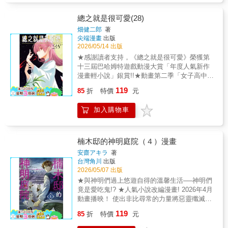
們，齊聚於淡島歌劇學校。散發著強烈存在感
的優待生岡部繪美。對她既憧憬、又嫉妒，同
總之就是很可愛(28)
時始終渴望她目光的伊吹桂子。以及桂子溫柔
畑健二郎
著
的母親、被稱為「絕世美女」的祖母。跨越三
尖端漫畫
出版
個世代，她們被同一個殘酷夢想所束縛……在
2026/05/14 出版
希望與絕望之間、在挫敗與後悔之中反覆掙
★感謝讀者支持，《總之就是很可愛》榮獲第
扎。活在此刻的少女們所揮灑出的青春塗鴉。
十三屆巴哈姆特遊戲動漫大賞「年度人氣新作
© Takako Shimura 2017 / OHTA PUBLISHING
漫畫輕小說」銀賞!!★動畫第二季「女子高中
COMPANY
篇」歡樂獻映！★《旋風管家》作者畑健二郎
119
85
折
特價
元
強勢回歸！★胃痛NO！黨爭OUT！毫不掩飾愛
意的新形態戀愛喜劇，甜蜜開幕！即便是轉瞬
加入購物車
即逝的生命，也有價值可言嗎？儘管不老不死
是人類追求的目標，司卻盼望自己能擺脫這樣
的特性。在看似永恆的步伐當中，她對生命又
有何感觸？第28集將逐漸揭曉司的祕密。
楠木邸的神明庭院（４）漫畫
安齋アキラ
著
台灣角川
出版
2026/05/07 出版
★與神明們過上悠遊自得的溫馨生活──神明們
竟是愛吃鬼!? ★人氣小說改編漫畫! 2026年4月
動畫播映！ 使出非比尋常的力量將惡靈殲滅殆
盡的楠木湊，是鄉下一處獨棟老宅的管理員。
119
85
折
特價
元
到最後，連驅除惡靈的委託都找上門來……？
甚至還多了新夥伴鳳凰!?用便條紙驅除惡靈，