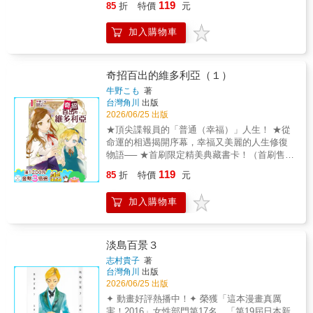
事#8 繞路#9 半魚人時期#10 楓楓的新朋友
119
85
折
特價
元
約定後——騎士巴爾特羅密歐，轉生成了一名
◆◇◆◇◆在學校、職場等平凡的日常場景
高中生──內藤晴人。他花了十七年的時間尋找
中，描繪各個短篇主角在面對這個總覺得有些
加入購物車
前世深愛的公主──克勞蒂雅。然而，當他終於
難以融入的世界時，所產生的不協調感，以及
找到公主時，她卻已經變成一個五十多歲、還
偶然降臨的小小心境轉折。看似過著普通生
帶著孩子的高中學務主任──姬野藏人。羅密歐
活，但其實很多人都對於如何應對眼前的現實
不畏隔閡，堅定不移地對公主展開熱烈追求，
奇招百出的維多利亞（１）
感到困惑，內心深處有道難以跨越的門檻——
而公主……顧慮到老人臭、膽固醇、家庭和社
對他人感到疏離、預先替自己畫出的自卑界
牛野こも
著
會地位等種種現實的因素，遲遲難以敞開心胸
台灣角川
出版
線，以及在失去重要之人後，自以為習慣卻仍
接受他純純的愛。敬請享受這部笑中帶淚、前
2026/06/25 出版
揮之不去的孤獨。面對這個難以適應的世界，
所未有的轉生喜劇第１集。
究竟該如何自處？故事中的主角們，正是在一
★頂尖諜報員的「普通（幸福）」人生！ ★從
些微不足道的契機下，逐漸找到能讓自己與世
命運的相遇揭開序幕，幸福又美麗的人生修復
界稍微變得更親近的方式。作品中並沒有戲劇
物語── ★首刷限定精美典藏書卡！（首刷售完
性的故事發展，作者所描繪的盡是生活周遭的
即無贈品） 原諜報員克蘿伊為了過上「普通
119
85
折
特價
元
細微小事。然而，正是這些「微小的片刻」，
（幸福）」的人生，喬裝成普通市民維多利亞
改變了人們面對世界的方式，也讓心稍微變得
逃亡鄰國。決心要獨自活下去的維多利亞收留
加入購物車
輕盈了一點。這一個個瞬間，在感受還難以用
被棄養的少女諾娜，意外地與周圍的人建立溫
文字或言語形容時，即被溫柔的筆觸細膩地捕
暖又幸福的關係。同一時間，看中維多利亞堅
捉下來。簡潔的線條、富有手繪感的質樸畫
強實力的二王子與組織追兵等，檯面下許多勢
風，讓讀者倍感親切並得以快速融入作品之
力在逼近奇招百出的她──!?©Komo Ushino
淡島百景３
中。隨著一頁頁翻閱，在這個略顯孤寂的世界
2023 ©Syuu 2023 ©Nanna Fujimi 2023 /
志村貴子
著
裡，某種努力活下去的決心，也悄然傳遞了過
KADOKAWA CORPORATION
台灣角川
出版
來。《新朋友：かわじろう短篇集》不僅帶來
2026/06/25 出版
「安定與療癒」，同時也蘊含些微的「衝
✦ 動畫好評熱播中！✦ 榮獲「這本漫畫真厲
動」。這本閃閃發亮的短篇集，是讓人忍不住
害！2016」女性部門第17名，「第19屆日本新