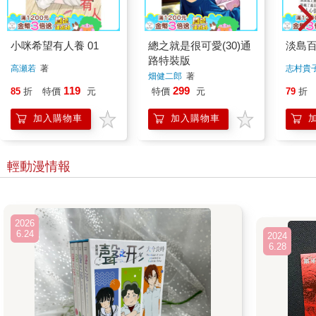
小咪希望有人養 01
總之就是很可愛(30)通
淡島百
路特裝版
高瀬若
著
志村貴
畑健二郎
著
119
299
85
折
特價
元
特價
元
79
折
加入購物車
加入購物車
輕動漫情報
2026
6.24
2024
6.28