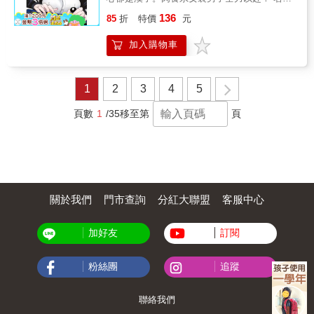
讀者們所熟悉的《夜巡貓》，這個系列，每一
女校鍾愛學園僅有大家閨秀能進入就讀。在理
阿青在池邊撿到一隻幼犬為開頭。善良的阿青
136
篇八格，不管翻到哪一頁都可以獨立閱讀。從
85
折
特價
元
事長強大的權力以及變態性的壓迫下，有幾名
自願擔任中途家庭，主動擔負起了照顧的責
任何一集開始翻也都不影響。即使讀過了，心
「男生」偷偷就讀於本校。當事人之一的高一
任，並為幼犬起名叫「笑笑」（因為他總是笑
累的時候隨手拿起來翻翻，都還是非常療癒。
加入購物車
生藤堂純總算習慣女校生活，體驗和平的日
咪咪的）。阿青一邊照料笑笑、一邊持續在網
短短的八格漫畫，好像深谷老師用手摸了摸你
常。就在他忙著籌備學校的舞會活動時，假髮
路上尋找願意領養笑笑的人，可是無論他怎麼
的頭，說「沒事的，一切都會沒事的。」本系
意外掉下來害他差點被同學發現真實身分。藤
努力，就是找不到適合的領養對象。而就在這
列來到第九集，在仍維持一貫的八格單篇的敘
堂究竟能否躲過退學＆逮捕的悲劇大禮包…!?
麼令人頭疼的關口，笑笑竟然還撿到了……一
1
2
3
4
5
事架構前提下，讀者們熟悉的貓咪角色和固定
©Soutsu Hasebe / KODANSHA LTD.
隻貓？！〈自由自在的靜哉〉則描繪了主人公
班底也將相繼登場，帶來一個又一個真誠而療
靜哉因為聽說人生能自由自在的時光很短暫，
頁數
1
/35
移至第
頁
癒的小故事。聆聽人們傷心事的遠藤、活力滿
於是毅然決然決定搬出家裡、展開獨居生活的
點的重郎、可愛又欠扁的阿了、帥氣可靠的
故事。搬到新家後，靜哉結識了住在隔壁的兄
哥、溫柔貓咪阿宙＆慈祥的老師、熱情的狗狗
弟倆——郁也和薰也。隨著相處的時間慢慢拉
兄弟拉布&凱魯、傲嬌貓咪莫內、姐姐大人卡拉
長，靜哉對這對兄弟和他們的家人有了更多的
＆天真爛漫小貓美樂蒂、貓狗姐妹拉米&拉比、
認識，並從中漸漸發現他們身上值得自己學習
來去一陣風的自由貓咪「毛毛」、展開新生活
的榜樣。連載超過八年的時光裡，以一個個短
的小貓帽子＆阿潔，就連抹布阿飛＆蛙先生也
關於我們
門市查詢
分紅大聯盟
客服中心
篇故事穿插而成的《夜巡貓》系列，為讀者們
將強勢回歸！延續第八集的結尾，帽子貓決定
的心中留下了一幕幕時而美好、時而哀愁的小
住進渡邊先生家，和渡邊以及幼貓阿潔一起生
故事，也為讀者帶來了許多記憶深刻、個性鮮
活。在一人二貓的日常相處中，不習慣貓咪的
加好友
訂閱
明的角色。在本次的第十集裡，我們可以看見
爺爺為了教好兩隻小貓可說是吃盡苦頭，生動
這些陪伴我們許久的朋友們的個性更被深化，
又逗趣的互動讓人不禁會心一笑。與此同時，
被更加生動且立體地描繪。漸漸地，這些角色
粉絲團
追蹤
深谷老師也沒有忘記聚會貓＆美樂蒂這條感情
們的小故事，共同拼湊出一片夜巡貓們的天
線，在本集，美樂蒂將做出重大決定，究竟她
空，並藉由不同的視角與人物塑造，向讀者們
能否得償所願、成功追愛呢……？！連載超過
聯絡我們
給出更為寬廣，又更為細緻的溫柔跟愛。
七年的時光裡，以一個個極短篇的小故事穿插