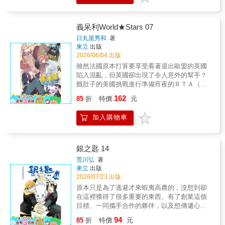
賴著溺愛女兒的父親，用他的銅牆鐵壁阻隔一
切毀滅結局♡無自覺撩人的壞人大小姐，被周
圍牢牢盯上!?
義呆利World★Stars 07
日丸屋秀和
著
東立
出版
2026/06/04 出版
雖然法國原本打算要享受看著退出歐盟的英國
陷入混亂，但英國卻出現了令人意外的幫手？
餓肚子的美國挑戰進行準備宵夜的ＲＴＡ（真
實時間競速）！“自稱為”國家的角色也有登場、
162
85
折
特價
元
陷入混沌的“國家”擬人化喜劇漫畫第７集！
加入購物車
銀之匙 14
荒川弘
著
東立
出版
2026/07/23 出版
原本只是為了逃避才來蝦夷高農的，沒想到卻
在這裡獲得了很多重要的東西。有了創業這個
目標、一同攜手合作的夥伴，以及想傳遞心意
的對象…雖然有些辛苦，但他決定從正面迎戰
94
85
折
特價
元
這一切！這就是八軒的風格。