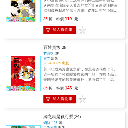
★小圓圓和小八以及夥伴們將面臨嶄新挑戰！
★兩隻流浪貓令人尊崇的友誼!! ★連硬漢的淚
腺都會被刺激的感人漫畫!! 從剛出生的小貓到
年老的貓咪，出身和個性都迥異的貓咪們所居
119
85
折
特價
元
住的中途貓收容所。曾是流浪貓的小圓圓和小
八以及牠們的夥伴，在康生的救助下充實地過
加入購物車
著每一天。真希望既安全又有飯吃，還有床可
以睡的生活能持續下去…原本是這麼想的。某
天，發現了中途貓收容所還有另一個面貌！被
康生等人類帶走後，貓咪們突然到了新世界
百姓貴族 08
──！在艱苦的世界裡，以貓咪視角所描繪的可
荒川弘
著
愛且有趣，但又觸動人心的貓咪漫畫！© Yuri
東立
出版
Sonoda / Kodansha Ltd.
2024/10/25 出版
荒川弘成為漫畫家之前，在北海道務農七年。
這一集除了收錄關於農家的年關、在農產品上
畫圖等爆笑的農業軼事外，還收錄了牛、馬、
狐狸、狗、貓還有…熊？等從大型野生動物到
145
85
折
特價
元
寵物，令人感到恐懼、驚訝或是可愛等等的軼
事。另外還收錄荒川弘、主編、責任編輯石井
加入購物車
前往北海道十勝進行3天2夜快速取材小旅行
篇。參觀十勝的名勝，在荒川農園與老爸（大
魔王）見面，而且居然還讓隨口說說的事情成
真了？
總之就是很可愛(24)
畑健二郎
著
尖端漫畫
出版