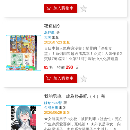
錄《夜巡貓》史上首度出現的全彩4P漫畫！
加入購物車
「我不管怎樣都無法放棄的……」「是描繪那
些哪怕只有一點點，也能讓人想活下去的故
事。」深夜的街道上，「夜巡貓」遠藤平藏抱
著獨眼小貓重郎，依循「眼淚的味道」，去找
夜巡貓9
到那些正在心裡默默流著淚的人們，陪伴他
深谷薰
著
們、聽他們說話。睽違兩年，夜巡貓和熟悉的
大塊
出版
老班底再次回歸！人與人之間、人與動物之
2026/07/23 出版
間、動物與動物之間，還有更多溫暖動人的小
☆日本超人氣療癒漫畫！貓界的「深夜食
故事即將展開……★「幸福，是因為有可以分
堂」！系列銷售超過70萬本！☆賀！人氣作者X
享的對象才存在的。」正如讀者們所熟悉的
突破7萬追蹤！☆第21回手塚治虫文化賞短篇漫
《夜巡貓》，這個系列，每一篇八格，不管翻
畫賞得獎系列最新作！☆榮獲鏡文化2018年度
298
到哪一頁都可以獨立閱讀。從任何一集開始翻
85
折
特價
元
選書（翻譯類）。☆寂寞的夜晚，讓貓咪給你
也都不影響。即使讀過了，心累的時候隨手拿
溫暖的抱抱吧～「大家都是在沒有選擇的情況
起來翻翻，都還是非常療癒。短短的八格漫
加入購物車
下來到這個世界的。」「所有事情都是第一次
畫，好像深谷老師用手摸了摸你的頭，說「沒
嘗試，也難免會有不那麼順利的時候。」在夜
事的，一切都會沒事的。」本系列迎來第十
晚的街道巡邏的「夜巡貓」遠藤平藏，今天也
集，在仍維持一貫的八格單篇的敘事架構前提
在某處，陪伴著流淚的人們。而不只是遠藤，
我的男魂 成為祭品吧（４）完
下，讀者們熟悉的貓咪角色和固定班底也將相
獨眼小貓重郎、可愛實習生阿了，也都在街上
はせべso鬱
著
繼登場，帶來一個又一個真誠而療癒的小故
努力尋找「眼淚的味道」。睽違兩年，夜巡貓
台灣角川
出版
事。若說前一集的內容是幫助讀者重新複習那
和熟悉的老班底再次回歸！人與人之間、人與
2026/06/29 出版
些惹人憐愛又風格各異的常駐角色，本集的定
動物之間、動物與動物之間，還有更多溫暖動
★女裝美男子in女校！被抓到即（社會性）死亡
位更像是透過幾個不同主題的中短篇故事，進
人的小故事即將展開……★「只有品嘗過獨處
♡生存戀愛喜劇，完結篇！ ★外表是淑女，內
一步深入且細緻地呈現深谷老師所要傳達的真
滋味的人，將來才懂得如何珍惜朋友。」正如
心卻是漢子。肉食系女裝男子全力以赴！ 名門
摯情感和人生感悟。〈哥哥和狗和貓〉以男子