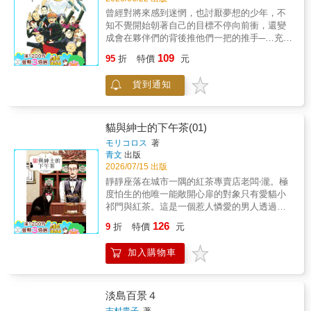
&hellip;&hellip;？！ ★「幸福，是因為有可以
曾經對將來感到迷惘，也討厭夢想的少年，不
分享的對象才存在的。」 本系列來到第九、第
知不覺開始朝著自己的目標不停向前衝，還變
十集，在仍維持一貫的八格單篇的敘事架構前
成會在夥伴們的背後推他們一把的推手─…充滿
提下，讀者們熟悉的貓咪角色和固定班底也將
汗水與淚水還有泥土的故事，在此將堂堂進入
109
相繼登場，帶來一個又一個真誠而療癒的小故
95
折
特價
元
完結篇！
事。如果說第九集的內容是幫助讀者重新複習
那些惹人憐愛又風格各異的常駐角色，第十集
貨到通知
的定位更像是透過幾個不同主題的中短篇故
事，進一步深入且細緻地呈現深谷老師所要傳
達的真摯情感和人生感悟。 連載超過八年的時
貓與紳士的下午茶(01)
光裡，以一個個極短篇的小故事穿插而成的
モリコロス
著
《夜巡貓》系列，為讀者們的心中留下了一幕
青文
出版
幕時而美好、時而哀愁的小故事，也為讀者帶
2026/07/15 出版
來了許多記憶深刻、個性鮮明的角色。在本次
靜靜座落在城市一隅的紅茶專賣店老闆‧瀧。極
的第九、第十集中，我們可以看見這些陪伴我
度怕生的他唯一能敞開心扉的對象只有愛貓小
們許久的朋友們的個性更被深化，被更加生動
祁門與紅茶。這是一個惹人憐愛的男人透過紅
且立體地描繪。漸漸地，這些角色們的小故
茶和略顯憨直的招待，療癒現代人疲憊心靈的
事，共同拼湊出一片夜巡貓們的天空，並藉由
126
9
折
特價
元
充滿愛的茶之物語♪本書特色★座落於城市角
不同的視角與人物塑造，向讀者們給出更為寬
落，神秘的紅茶專賣店★由內向的美男大叔與
廣，又更為細緻的溫柔跟愛。 ★「就算死了也
加入購物車
愛貓為顧客帶來療癒身心的紅茶套餐♪★怕生得
無所謂，但在那天到來之前，我會努力活
甚至難以直視客人雙眼的大叔，在談起紅茶時
著。」 一如既往，夜巡貓總是站在弱勢、弱
卻滔滔不絕⋯⋯！
者、或是所謂人生失敗組身邊，在面對失敗或
淡島百景４
低谷時，也從來不逃避、不掩飾，而是直面那
個失敗的現實。這次，夜巡貓也直面孤獨、爭