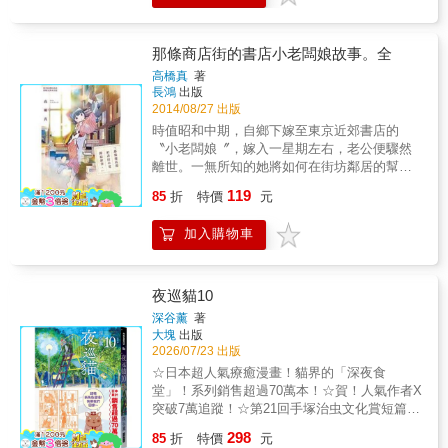
使與死神」系列，是最適合新讀者入門、老讀
者收藏的經典之作。 ★特別收錄未公開短篇漫
畫 直視死亡，才得以了解活著的意義！アボガ
那條商店街的書店小老闆娘故事。全
ド6以短篇漫畫〈上映〉貫穿全書，帶出人生中
高橋真
著
生老病死、喜怒哀樂的各個階段。 ★完美呈現
長鴻
出版
日版質感 雙書封，書衣使用120g牛皮紙，白墨
2014/08/27 出版
加彩印，內頁採用150g映畫紙，搭配好翻平閱
時值昭和中期，自鄉下嫁至東京近郊書店的
讀的PUR膠裝訂，完整呈現日版規格和質感。
〝小老闆娘〞，嫁入一星期左右，老公便驟然
日本Amazon讀者4.7顆星共感推薦 「心一下感
離世。一無所知的她將如何在街坊鄰居的幫忙
到溫暖，一下感到不安；一下疼痛、一下又變
下扛起書店，並背負老公的遺志？甚至透過書
119
得柔軟。看這本書的同時，情感也隨之搖
85
折
特價
元
籍譜出一段「戀物語」……？
擺。」 「看到哭了，雖然每幅插畫的標題都只
有一行字，但光是插畫和標題就讓人非常懂作
加入購物車
者想表達的心情，是很能傳達意境的作品。」
「這是給予名為『一生』這部痛苦電影的肯
定。上次的畫集也很棒，這次卻是真正讓我驚
夜巡貓10
喜，一定要看那篇新收錄的漫畫。」
深谷薰
著
大塊
出版
2026/07/23 出版
☆日本超人氣療癒漫畫！貓界的「深夜食
堂」！系列銷售超過70萬本！☆賀！人氣作者X
突破7萬追蹤！☆第21回手塚治虫文化賞短篇漫
畫賞得獎系列最新作！☆榮獲鏡文化2018年度
298
85
折
特價
元
選書（翻譯類）。☆慶賀系列第十集，特別收