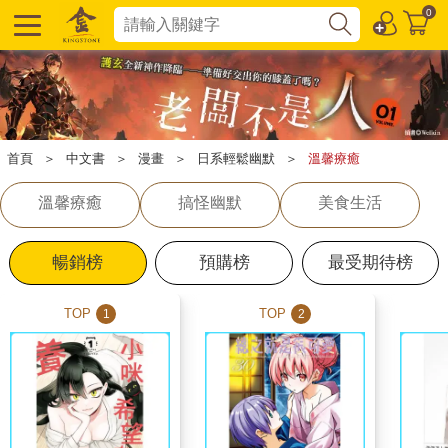
0
首頁
＞
中文書
＞
漫畫
＞
日系輕鬆幽默
＞
溫馨療癒
溫馨療癒
搞怪幽默
美食生活
暢銷榜
預購榜
最受期待榜
TOP
TOP
1
2