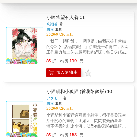
小咪希望有人養 01
高瀬若
著
東立
出版
2026/07/30 出版
「我們一起吃飯，一起睡覺，由我來提升伊織
的QOL(生活品質)吧！」伊織是一名青年，因為
工作壓力加上失去最喜歡的貓咪，每日失眠&食
慾不振讓他相當絕望。他在筋疲力盡的夜晚照
119
85
折
特價
元
顧誤闖家中的黑貓，隔天早上竟然有一個全裸
的美少女睡在自己身旁…？「就讓你養我
加入購物車
吧。」－－－－隨心所欲又可愛的＜小咪＞的
真實面貌是？最強療癒系、擅於玩弄人的女主
角&超級愛貓、30歲左右的濫好人男子的同居生
活，就此展開！
小狸貓和小狐狸 (首刷附錄版) 10
アタモト
著
東立
出版
2026/07/20 出版
小狸貓和小狐狸這兩個小夥伴，很擅長發現生
活中開心的事物！比如天上閃閃發亮的星星、
滑不溜丟的結冰小河，以及有點恐怖的黑暗空
間？這次，牠們會發現什麼樣令心情雀躍的事
153
85
折
特價
元