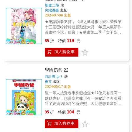
永恆的愛編織未來， 第24集的由崎夫妻好像會
畑健二郎
著
有新的邂逅！ & &
尖端漫畫
出版
2024/07/08 出版
★感謝讀者支持，《總之就是很可愛》榮獲第
十三屆巴哈姆特遊戲動漫大賞「年度人氣新作
漫畫輕小說」銀賞!! ★動畫第二季「女子高中
篇」歡樂獻映！ ★《旋風管家》作者畑健二郎
119
85
折
特價
元
強勢回歸！ ★胃痛NO！黨爭OUT！毫不掩飾
愛意的新形態戀愛喜劇，甜蜜開幕！ 因為你沒
加入購物車
有放棄求生意志&hellip; 萬里無雲的盛夏時節。
夫妻倆前去星空家的祖墳掃墓。 過往無意間結
下的緣分， 造就了夫妻今日的恩愛光景。 紡織
愛與奇蹟、血脈相傳的第23集！ &
學園奶爸 22
時計野はり
著
東立
出版
2024/05/17 出版
龍一等人接受春季身體檢查★即使只有長高一
點點也好，想長高的噓川有一個秘計？奇凜看
到了媽媽結婚時的新娘照，因此也想要當新娘
的她開始尋找丈夫&hellip;？還收錄了描寫孩子
104
95
折
特價
元
們接受偶像指導的故事「大家當偶像」等三個
特別篇&hearts;
加入購物車