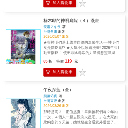
加入購物車
即逝的生命，也有價值可言嗎？儘管不老不死
是人類追求的目標，司卻盼望自己能擺脫這樣
的特性。在看似永恆的步伐當中，她對生命又
有何感觸？第28集將逐漸揭曉司的祕密。
楠木邸的神明庭院（４）漫畫
安齋アキラ
著
台灣角川
出版
2026/05/07 出版
★與神明們過上悠遊自得的溫馨生活──神明們
竟是愛吃鬼!? ★人氣小說改編漫畫! 2026年4月
動畫播映！ 使出非比尋常的力量將惡靈殲滅殆
盡的楠木湊，是鄉下一處獨棟老宅的管理員。
119
85
折
特價
元
到最後，連驅除惡靈的委託都找上門來……？
甚至還多了新夥伴鳳凰!?用便條紙驅除惡靈，
加入購物車
與山神鄰居們的山林樂居生活第四集。©Akira
Anzai/Enju 2024 KADOKAWA
CORPORATION
午夜深藍（全）
須藤佑實
著
台灣東販
出版
2026/03/26 出版
那時是高３ 正值盛夏「畢業後我們每２年約
一次，４個人一起去觀測火星吧。」在大家如
此約定的２天後，她就發生交通意外過世了。
而曾為天文部同年社員的我們３人，依然遵守