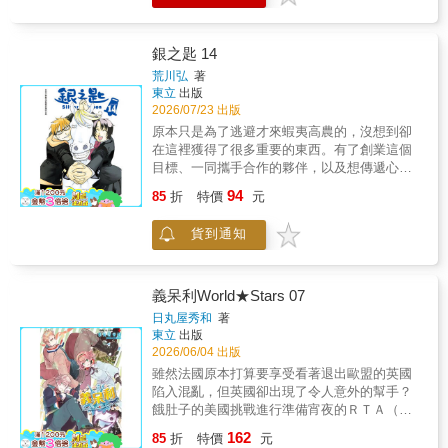
賴著溺愛女兒的父親，用他的銅牆鐵壁阻隔一
切毀滅結局♡無自覺撩人的壞人大小姐，被周
圍牢牢盯上!?
銀之匙 14
荒川弘
著
東立
出版
2026/07/23 出版
原本只是為了逃避才來蝦夷高農的，沒想到卻
在這裡獲得了很多重要的東西。有了創業這個
目標、一同攜手合作的夥伴，以及想傳遞心意
的對象…雖然有些辛苦，但他決定從正面迎戰
94
85
折
特價
元
這一切！這就是八軒的風格。
貨到通知
義呆利World★Stars 07
日丸屋秀和
著
東立
出版
2026/06/04 出版
雖然法國原本打算要享受看著退出歐盟的英國
陷入混亂，但英國卻出現了令人意外的幫手？
餓肚子的美國挑戰進行準備宵夜的ＲＴＡ（真
實時間競速）！“自稱為”國家的角色也有登場、
162
85
折
特價
元
陷入混沌的“國家”擬人化喜劇漫畫第７集！