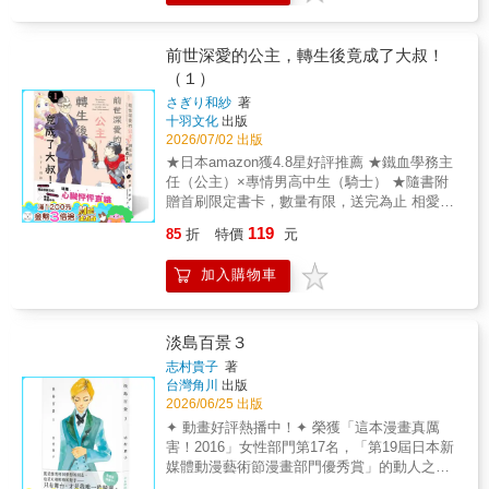
須付出代價，也不必害怕被期待
全新短篇均引發巨大回響。引起高度討論的話
&mdash;&mdash;只要你願意翻開書頁。」
題新星、眾所期待的首部作品集——かわじろ
&mdash;&mdash;薪鹽（漫畫家）
う短篇集登場！【故事簡介】曾經令人憂鬱的
前世深愛的公主，轉生後竟成了大叔！
學校、失去愛妻後孤獨的日子、只是在公司與
（１）
家之間往返的生活，都如同雨後的天空開始閃
さぎり和紗
著
耀。在某個不起眼的瞬間，一場偶然的相遇、
十羽文化
出版
一個小事件……與世界的關係，悄悄產生了一
2026/07/02 出版
點改變。收錄滿載人生特別瞬間的10篇短篇作
★日本amazon獲4.8星好評推薦 ★鐵血學務主
品。【收錄作品】#1 微縮模型與長椅#2 不
任（公主）×專情男高中生（騎士） ★隨書附
勝酒力者的靈魂料理#3 攝影師#4 正三與九
贈首刷限定書卡，數量有限，送完為止 相愛卻
太郎#5 狐狸與火雞#6 放學#7 吉野山的故
無法相守的公主與騎士，立下「來世再見」的
事#8 繞路#9 半魚人時期#10 楓楓的新朋友
119
85
折
特價
元
約定後——騎士巴爾特羅密歐，轉生成了一名
◆◇◆◇◆在學校、職場等平凡的日常場景
高中生──內藤晴人。他花了十七年的時間尋找
中，描繪各個短篇主角在面對這個總覺得有些
加入購物車
前世深愛的公主──克勞蒂雅。然而，當他終於
難以融入的世界時，所產生的不協調感，以及
找到公主時，她卻已經變成一個五十多歲、還
偶然降臨的小小心境轉折。看似過著普通生
帶著孩子的高中學務主任──姬野藏人。羅密歐
活，但其實很多人都對於如何應對眼前的現實
不畏隔閡，堅定不移地對公主展開熱烈追求，
淡島百景３
感到困惑，內心深處有道難以跨越的門檻——
而公主……顧慮到老人臭、膽固醇、家庭和社
對他人感到疏離、預先替自己畫出的自卑界
志村貴子
著
會地位等種種現實的因素，遲遲難以敞開心胸
台灣角川
出版
線，以及在失去重要之人後，自以為習慣卻仍
接受他純純的愛。敬請享受這部笑中帶淚、前
2026/06/25 出版
揮之不去的孤獨。面對這個難以適應的世界，
所未有的轉生喜劇第１集。
究竟該如何自處？故事中的主角們，正是在一
✦ 動畫好評熱播中！✦ 榮獲「這本漫畫真厲
些微不足道的契機下，逐漸找到能讓自己與世
害！2016」女性部門第17名，「第19屆日本新
界稍微變得更親近的方式。作品中並沒有戲劇
媒體動漫藝術節漫畫部門優秀賞」的動人之
性的故事發展，作者所描繪的盡是生活周遭的
作！✦ 令人痛心卻也眩目，屬於少女們的青春