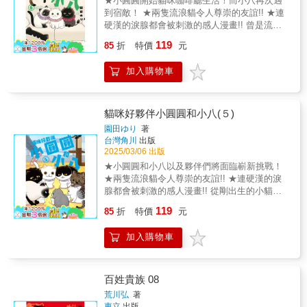
★小圓圓開始貓咪咖啡廳生活！而小八再次遇
小弟為每天都很努力的你送上一杯元氣滿滿的
到宿敵！ ★兩隻流浪貓令人尊崇的友誼!! ★連
特調，把疲勞通通趕走♥♥♥【首刷贈送‧謹賀新
硬漢的淚腺都會被刺激的感人漫畫!! 曾是流浪
年收藏卡】在一年之始，由企鵝咖啡館的各位
貓的小圓圓以及牠的夥伴們從「中途貓收容
119
為大家獻上滿滿祝福！規格：10.2×14.5cm，
85
折
特價
元
所」畢業，來到「中途貓咖啡廳」！被絡繹不
全彩印刷，維納斯壓紋麗錡紙。【本書特色】
絕的人類寵愛、遇見許多陌生的貓咪，甚至還
✦將大受歡迎的插畫世界觀延伸為漫畫，每一
加入購物車
出現了互相競爭的貓咪…環境與外面的世界和
頁都漂亮到想放大收藏！✦全書以青色為基調
收容所都截然不同，展開作為貓咪咖啡廳成員
呈現，具有特色的手法將企鵝的可愛表現得活
的新日常！另一方面，小八因為咬人習慣被留
靈活現。✦集結高人氣短篇＆全新繪製內容，
在收容所，而宿敵卻來到了身邊──© Yuri
貓咪好夥伴小圓圓和小八(５)
誠意滿滿的單行本登場★
Sonoda / KODANSHA LTD.
園田ゆり
著
台灣角川
出版
2025/03/06 出版
★小圓圓和小八以及夥伴們將面臨嶄新挑戰！
★兩隻流浪貓令人尊崇的友誼!! ★連硬漢的淚
腺都會被刺激的感人漫畫!! 從剛出生的小貓到
年老的貓咪，出身和個性都迥異的貓咪們所居
119
85
折
特價
元
住的中途貓收容所。曾是流浪貓的小圓圓和小
八以及牠們的夥伴，在康生的救助下充實地過
加入購物車
著每一天。真希望既安全又有飯吃，還有床可
以睡的生活能持續下去…原本是這麼想的。某
天，發現了中途貓收容所還有另一個面貌！被
康生等人類帶走後，貓咪們突然到了新世界
百姓貴族 08
──！在艱苦的世界裡，以貓咪視角所描繪的可
荒川弘
著
愛且有趣，但又觸動人心的貓咪漫畫！© Yuri
東立
出版