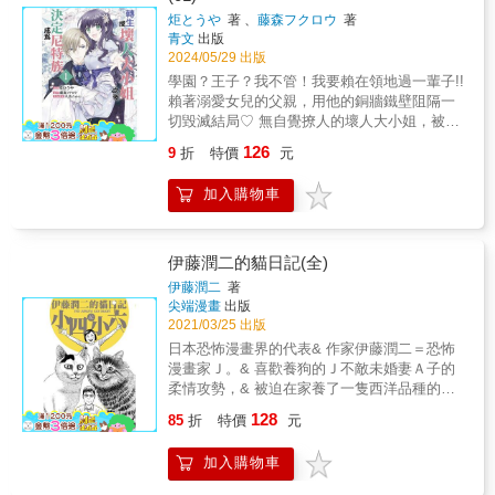
炬とうや
著 、
藤森フクロウ
著
青文
出版
2024/05/29 出版
學園？王子？我不管！我要賴在領地過一輩子!!
賴著溺愛女兒的父親，用他的銅牆鐵壁阻隔一
切毀滅結局♡ 無自覺撩人的壞人大小姐，被周
圍牢牢盯上!? & 因為五歲時的綁架事件， 我發
126
9
折
特價
元
現自己轉生成了壞人大小姐。 為了迴避毀滅結
局， 我決定繭居在愛操心、對待女兒 比蜜糖還
加入購物車
要甜的父親大人身邊！ 王子或學園都與我無
關！社交界也絕對不碰!! 偷偷運用前世的知
識， 目標成為專業尼特族!?
伊藤潤二的貓日記(全)
伊藤潤二
著
尖端漫畫
出版
2021/03/25 出版
日本恐怖漫畫界的代表& 作家伊藤潤二＝恐怖
漫畫家Ｊ。& 喜歡養狗的Ｊ不敵未婚妻Ａ子的
柔情攻勢，& 被迫在家養了一隻西洋品種的幼
貓小六、& 以及一臉妖貓模樣的撒嬌鬼小四。&
128
85
折
特價
元
這兩隻嬌客完全不肯親近Ｊ，讓Ｊ的心裡十分
不是滋味。&hellip;&hellip;加油吧，Ｊ！& & 恐
加入購物車
怖與搞笑只是一線之隔。& 恐怖漫畫家的搞笑
貓咪漫畫！ &