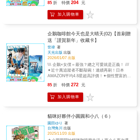
204
85
折
特價
元
著與她的約定，每２年聚會一次。然而聚會
時，卻也意外出現了只有我能看見的她──《午
加入購物車
夜深藍》本書收錄了－將那不再復返的青春給
珍藏於心的標題作，以及洋溢懷舊與感性的７
部短篇。由新世代的抒情派敘事者所呈現的傑
作短篇集。
企鵝咖啡館今天也是大晴天(02)【首刷贈
送「謹賀新年」收藏卡】
世禕
著
天光出版
出版
2026/01/07 出版
\\\ 企鵝×女僕＝最強？總之可愛就是正義！ ///
✦近十萬追蹤者不斷敲碗！連續再刷！日本
AMAZON平均4.8星超高評價！✦個性豐富的三
隻企鵝今天也在咖啡館努力工（賣）作
272
85
折
特價
元
（萌）！✦三隻企鵝＋帥哥組合湊＆優一，這
次將帶大家一起前往作者故鄉函館旅行──【首
加入購物車
刷贈送】「謹賀新年」收藏卡歡迎光臨由企鵝
＆帥哥為您服務的超人氣咖啡館!!!企鵝們今天
也精神飽滿地來到咖啡館上班！撒嬌、變身成
女僕、睡覺、吃東西……依然大為活躍（？）
貓咪好夥伴小圓圓和小八（６）
人類被自由奔放的企鵝耍得團團轉的日常生活
園田ゆり
著
第２彈。✦✦✦CAFÉ MICHIKAKE賣點➊性格
台灣角川
出版
迥異卻都超級可愛的三隻企鵝CAFÉ
2025/11/20 出版
MICHIKAKE賣點➋面無表情卻能幹帥氣的打工